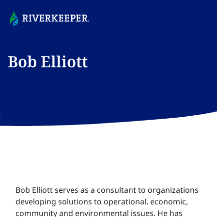
Bob Elliott​​​​‌ ‍ ​‍​‍‌‍ ‌ ​‍‌‍‍‌‌‍‌ ‌‍‍‌‌‍ ‍​‍​‍​ ‍‍​‍​‍‌ ​ ‌‍​‌‌‍ ‍‌‍‍‌‌ ‌​‌ ‍‌​‍ ‍‌‍‍‌‌‍ ​‍​‍​‍ ​​‍​‍‌‍‍​‌ ​‍‌‍‌‌‌‍‌‍​‍​‍​ ‍‍​‍​‍‌‍‍​‌ ‌​‌ ‌​‌ ​​‌ ​ ​ ‍‍​‍ ​‍ ‌‍​ ‌‍ ‌‌ ​ ​‍ ‍‌‍ ‌‌‍​‌‌‍‍‌‌‍ ‍​‍ ‍​ ​‍​ ​​​ ​‍​ ‌​‌ ​‍‌‍‌‌‌‍‌​‌‍‌‌‌ ​ ‌‍‍‌‌‍‌ ‌‍ ‍​‍ ‍‌ ​‍‌‍‍‌‌ ‌‍‌‍‌‌‌ ​‍‌‍‍ ‌‍‌‌‌‍‌‌‌ ​​‌‍‌‌‌ ​‍​‍ ‍‌‍ ‌ ​‍‌‍‌ ​‍ ‌‍‍‌‌‍ ‍‌ ‌​‌‍‌‌‌‍ ‍‌ ‌​​‍ ‌‍‌‌‌‍‌​‌‍‍‌‌ ‌​​‍ ‌‍ ‌‌‍ ‌‍‌​‌‍‌‌​ ‌‌ ​​‌ ​‍‌‍‌‌‌ ​ ‌‍‌‌‌‍ ‍‌ ‌​‌‍​‌‌ ‌​‌‍‍‌‌‍ ‌‍ ‍​ ‍ ‌‍‍‌‌‍‌​​ ‌​ ‍​​ ‌‍‌‍​‌​ ​‌​ ​​‌‍‌‍​ ​​​ ‍​​‍ ‌‌‍‌​​ ​‌‌‍‌‌​ ​‍​‍ ‌​ ‌​‌‍​ ​ ​‌​ ‍​​‍ ‌​ ‍​​ ‌‌​ ​​‌‍​ ​‍ ‌‌‍​‍​ ​​​ ​‍‌‍​ ​ ‍​‌‍‌‍​ ‍​​ ‌‍​ ‌‍​ ‌ ​ ‌‍​ ‌‌​ ‍ ‌ ‌​‌ ‍‌‌ ​​‌‍‌‌​ ‌‌ ​​‌‍‌‌‌ ​‍‌ ​ ‌‍ ‌‍ ‍​ ‍ ‌ ​​‌‍​‌‌ ‌​‌‍‍​​ ‌‌‍‌‍‌ ‌‌‌‍ ​‌‍ ​‌‍ ‍‌‍​‌‌‍ ‌‌‍‌‌​ ‌‍​‍‌‍​‌‌ ​ ‌‍‌‌‌‌‌‌‌ ​‍‌‍ ​​ ‌‌‍‍​‌ ‌​‌ ‌​‌ ​​‌ ​ ​‍‌‌​ ​ ‌​​‌​‍‌‌​ ​‍‌​‌‍​‍‌‌​ ​‍‌​‌‍‌‍​ ‌‍ ‌‌ ​ ​‍ ‍‌‍ ‌‌‍​‌‌‍‍‌‌‍ ‍​‍ ‍​ ​‍​ ​​​ ​‍​ ‌​‌ ​‍‌‍‌‌‌‍‌​‌‍‌‌‌ ​ ‌‍‍‌‌‍‌ ‌‍ ‍​‍ ‍‌ ​‍‌‍‍‌‌ ‌‍‌‍‌‌‌ ​‍‌‍‍ ‌‍‌‌‌‍‌‌‌ ​​‌‍‌‌‌ ​‍​‍ ‍‌‍ ‌ ​‍‌‍‌ ​‍‌‍‌‍‍‌‌‍‌​​ ‌​ ‍​​ ‌‍‌‍​‌​ ​‌​ ​​‌‍‌‍​ ​​​ ‍​​‍ ‌‌‍‌​​ ​‌‌‍‌‌​ ​‍​‍ ‌​ ‌​‌‍​ ​ ​‌​ ‍​​‍ ‌​ ‍​​ ‌‌​ ​​‌‍​ ​‍ ‌‌‍​‍​ ​​​ ​‍‌‍​ ​ ‍​‌‍‌‍​ ‍​​ ‌‍​ ‌‍​ ‌ ​ ‌‍​ ‌‌​‍‌‍‌ ‌​‌ ‍‌‌ ​​‌‍‌‌​ ‌‌ ​​‌‍‌‌‌ ​‍‌ ​ ‌‍ ‌‍ ‍​‍‌‍‌ ​​‌‍​‌‌ ‌​‌‍‍​​ ‌‌‍‌‍‌ ‌‌‌‍ ​‌‍ ​‌‍ ‍‌‍​‌‌‍ ‌‌‍‌‌​‍‌‍‌ ​​‌‍‌‌‌ ​‍‌ ​ ‌ ​​‌‍‌‌‌‍​ ‌ ‌​‌‍‍‌‌ ‌‍‌‍‌‌​ ‌‌ ​​‌ ‌‌‌‍​‍‌‍ ​‌‍‍‌‌ ​ ‌‍‍​‌‍‌‌‌‍‌​​‍​‍‌ ‌
Bob Elliott serves as a consultant to organizations
developing solutions to operational, economic,
community and environmental issues. He has