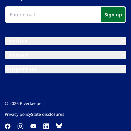
Sign up​​​​‌ ‍ ​‍​‍‌‍ ‌ ​‍‌‍‍‌‌‍‌ ‌‍‍‌‌‍ ‍​‍​‍​ ‍‍​‍​‍‌ ​ ‌‍​‌‌‍ ‍‌‍‍‌‌ ‌​‌ ‍‌​‍ ‍‌‍‍‌‌‍ ​‍​‍​‍ ​​‍​‍‌‍‍​‌ ​‍‌‍‌‌‌‍‌‍​‍​‍​ ‍‍​‍​‍‌‍‍​‌ ‌​‌ ‌​‌ ​​‌ ​ ​ ‍‍​‍ ​‍ ‌‍​ ‌‍ ‌‌ ​ ​‍ ‍‌‍ ‌‌‍​‌‌‍‍‌‌‍ ‍​‍ ‍​ ​‍​ ​​​ ​‍​ ‌​‌ ​‍‌‍‌‌‌‍‌​‌‍‌‌‌ ​ ‌‍‍‌‌‍‌ ‌‍ ‍​‍ ‍‌ ​‍‌‍‍‌‌ ‌‍‌‍‌‌‌ ​‍‌‍‍ ‌‍‌‌‌‍‌‌‌ ​​‌‍‌‌‌ ​‍​‍ ‍‌‍ ‌ ​‍‌‍‌ ​‍ ‌‍‍‌‌‍ ‍‌ ‌​‌‍‌‌‌‍ ‍‌ ‌​​‍ ‌‍‌‌‌‍‌​‌‍‍‌‌ ‌​​‍ ‌‍ ‌‌‍ ‌‍‌​‌‍‌‌​ ‌‌ ​​‌ ​‍‌‍‌‌‌ ​ ‌‍‌‌‌‍ ‍‌ ‌​‌‍​‌‌ ‌​‌‍‍‌‌‍ ‌‍ ‍​ ‍ ‌‍‍‌‌‍‌​​ ‌‌‍‌‍‌‍ ‌‍ ‌ ‌​‌‍‌‌‌ ​‍​ ‍ ‌ ‌​‌ ‍‌‌ ​​‌‍‌‌​ ‌‌‍‌‍‌‍ ‌‍ ‌ ‌​‌‍‌‌‌ ​‍​ ‍ ‌ ​​‌‍​‌‌ ‌​‌‍‍​​ ‌‌‍ ‍‌‍‌‌‌ ‌ ‌ ​ ‌‍ ​‌‍‌‌‌ ‌​‌ ‌​‌‍‌‌‌ ​‍​‍ ‍‌‍​‍‌ ‌‌‌ ‌​‌ ‌​‌‍ ‌‍ ‍‌​ ​‌‍​‌‌‍​‍‌‍‌‌‌‍ ​​ ‌‍​‍‌‍​‌‌ ​ ‌‍‌‌‌‌‌‌‌ ​‍‌‍ ​​ ‌‌‍‍​‌ ‌​‌ ‌​‌ ​​‌ ​ ​‍‌‌​ ​ ‌​​‌​‍‌‌​ ​‍‌​‌‍​‍‌‌​ ​‍‌​‌‍‌‍​ ‌‍ ‌‌ ​ ​‍ ‍‌‍ ‌‌‍​‌‌‍‍‌‌‍ ‍​‍ ‍​ ​‍​ ​​​ ​‍​ ‌​‌ ​‍‌‍‌‌‌‍‌​‌‍‌‌‌ ​ ‌‍‍‌‌‍‌ ‌‍ ‍​‍ ‍‌ ​‍‌‍‍‌‌ ‌‍‌‍‌‌‌ ​‍‌‍‍ ‌‍‌‌‌‍‌‌‌ ​​‌‍‌‌‌ ​‍​‍ ‍‌‍ ‌ ​‍‌‍‌ ​‍‌‍‌‍‍‌‌‍‌​​ ‌‌‍‌‍‌‍ ‌‍ ‌ ‌​‌‍‌‌‌ ​‍​‍‌‍‌ ‌​‌ ‍‌‌ ​​‌‍‌‌​ ‌‌‍‌‍‌‍ ‌‍ ‌ ‌​‌‍‌‌‌ ​‍​‍‌‍‌ ​​‌‍​‌‌ ‌​‌‍‍​​ ‌‌‍ ‍‌‍‌‌‌ ‌ ‌ ​ ‌‍ ​‌‍‌‌‌ ‌​‌ ‌​‌‍‌‌‌ ​‍​‍ ‍‌‍​‍‌ ‌‌‌ ‌​‌ ‌​‌‍ ‌‍ ‍‌​ ​‌‍​‌‌‍​‍‌‍‌‌‌‍ ​​‍‌‍‌ ​​‌‍‌‌‌ ​‍‌ ​ ‌ ​​‌‍‌‌‌‍​ ‌ ‌​‌‍‍‌‌ ‌‍‌‍‌‌​ ‌‌ ​​‌ ‌‌‌‍​‍‌‍ ​‌‍‍‌‌ ​ ‌‍‍​‌‍‌‌‌‍‌​​‍​‍‌ ‌
Explore​​​​‌ ‍ ​‍​‍‌‍ ‌ ​‍‌‍‍‌‌‍‌ ‌‍‍‌‌‍ ‍​‍​‍​ ‍‍​‍​‍‌ ​ ‌‍​‌‌‍ ‍‌‍‍‌‌ ‌​‌ ‍‌​‍ ‍‌‍‍‌‌‍ ​‍​‍​‍ ​​‍​‍‌‍‍​‌ ​‍‌‍‌‌‌‍‌‍​‍​‍​ ‍‍​‍​‍‌‍‍​‌ ‌​‌ ‌​‌ ​​‌ ​ ​ ‍‍​‍ ​‍ ‌‍​ ‌‍ ‌‌ ​ ​‍ ‍‌‍ ‌‌‍​‌‌‍‍‌‌‍ ‍​‍ ‍​ ​‍​ ​​​ ​‍​ ‌​‌ ​‍‌‍‌‌‌‍‌​‌‍‌‌‌ ​ ‌‍‍‌‌‍‌ ‌‍ ‍​‍ ‍‌ ​‍‌‍‍‌‌ ‌‍‌‍‌‌‌ ​‍‌‍‍ ‌‍‌‌‌‍‌‌‌ ​​‌‍‌‌‌ ​‍​‍ ‍‌‍ ‌ ​‍‌‍‌ ​‍ ‌‍‍‌‌‍ ‍‌ ‌​‌‍‌‌‌‍ ‍‌ ‌​​‍ ‌‍‌‌‌‍‌​‌‍‍‌‌ ‌​​‍ ‌‍ ‌‌‍ ‌‍‌​‌‍‌‌​ ‌‌ ​​‌ ​‍‌‍‌‌‌ ​ ‌‍‌‌‌‍ ‍‌ ‌​‌‍​‌‌ ‌​‌‍‍‌‌‍ ‌‍ ‍​ ‍ ‌‍‍‌‌‍‌​​ ‌‌‍‌‍‌‍ ‌‍ ‌ ‌​‌‍‌‌‌ ​‍​ ‍ ‌ ‌​‌ ‍‌‌ ​​‌‍‌‌​ ‌‌‍‌‍‌‍ ‌‍ ‌ ‌​‌‍‌‌‌ ​‍​ ‍ ‌ ​​‌‍​‌‌ ‌​‌‍‍​​ ‌‌‍ ‌‌‍‌‌‌‍ ‍‌ ‌‌​‍‌‌​ ‌‌‌​​‍‌‌ ‌‍‍ ‌‍‌‌‌ ‍‌​‍‌‌​ ​ ‌​‌​​‍‌‌​ ​ ‌​‌​​‍‌‌​ ​‍​ ​‍‌‍‌​​ ‍​​ ‍‌​ ‌​‌‍​‌​ ‌‌​ ​ ‌‍‌‍​ ​‍​ ​‍​ ​ ​ ​‍​‍‌‌​ ​‍​ ​‍​‍‌‌​ ‌‌‌​‌​​‍ ‍‌ ‌​‌‍‌‌‌ ‍​‌ ‌​​ ‌‍​‍‌‍​‌‌ ​ ‌‍‌‌‌‌‌‌‌ ​‍‌‍ ​​ ‌‌‍‍​‌ ‌​‌ ‌​‌ ​​‌ ​ ​‍‌‌​ ​ ‌​​‌​‍‌‌​ ​‍‌​‌‍​‍‌‌​ ​‍‌​‌‍‌‍​ ‌‍ ‌‌ ​ ​‍ ‍‌‍ ‌‌‍​‌‌‍‍‌‌‍ ‍​‍ ‍​ ​‍​ ​​​ ​‍​ ‌​‌ ​‍‌‍‌‌‌‍‌​‌‍‌‌‌ ​ ‌‍‍‌‌‍‌ ‌‍ ‍​‍ ‍‌ ​‍‌‍‍‌‌ ‌‍‌‍‌‌‌ ​‍‌‍‍ ‌‍‌‌‌‍‌‌‌ ​​‌‍‌‌‌ ​‍​‍ ‍‌‍ ‌ ​‍‌‍‌ ​‍‌‍‌‍‍‌‌‍‌​​ ‌‌‍‌‍‌‍ ‌‍ ‌ ‌​‌‍‌‌‌ ​‍​‍‌‍‌ ‌​‌ ‍‌‌ ​​‌‍‌‌​ ‌‌‍‌‍‌‍ ‌‍ ‌ ‌​‌‍‌‌‌ ​‍​‍‌‍‌ ​​‌‍​‌‌ ‌​‌‍‍​​ ‌‌‍ ‌‌‍‌‌‌‍ ‍‌ ‌‌​‍‌‌​ ‌‌‌​​‍‌‌ ‌‍‍ ‌‍‌‌‌ ‍‌​‍‌‌​ ​ ‌​‌​​‍‌‌​ ​ ‌​‌​​‍‌‌​ ​‍​ ​‍‌‍‌​​ ‍​​ ‍‌​ ‌​‌‍​‌​ ‌‌​ ​ ‌‍‌‍​ ​‍​ ​‍​ ​ ​ ​‍​‍‌‌​ ​‍​ ​‍​‍‌‌​ ‌‌‌​‌​​‍ ‍‌ ‌​‌‍‌‌‌ ‍​‌ ‌​​‍‌‍‌ ​​‌‍‌‌‌ ​‍‌ ​ ‌ ​​‌‍‌‌‌‍​ ‌ ‌​‌‍‍‌‌ ‌‍‌‍‌‌​ ‌‌ ​​‌ ‌‌‌‍​‍‌‍ ​‌‍‍‌‌ ​ ‌‍‍​‌‍‌‌‌‍‌​​‍​‍‌ ‌
Connect​​​​‌ ‍ ​‍​‍‌‍ ‌ ​‍‌‍‍‌‌‍‌ ‌‍‍‌‌‍ ‍​‍​‍​ ‍‍​‍​‍‌ ​ ‌‍​‌‌‍ ‍‌‍‍‌‌ ‌​‌ ‍‌​‍ ‍‌‍‍‌‌‍ ​‍​‍​‍ ​​‍​‍‌‍‍​‌ ​‍‌‍‌‌‌‍‌‍​‍​‍​ ‍‍​‍​‍‌‍‍​‌ ‌​‌ ‌​‌ ​​‌ ​ ​ ‍‍​‍ ​‍ ‌‍​ ‌‍ ‌‌ ​ ​‍ ‍‌‍ ‌‌‍​‌‌‍‍‌‌‍ ‍​‍ ‍​ ​‍​ ​​​ ​‍​ ‌​‌ ​‍‌‍‌‌‌‍‌​‌‍‌‌‌ ​ ‌‍‍‌‌‍‌ ‌‍ ‍​‍ ‍‌ ​‍‌‍‍‌‌ ‌‍‌‍‌‌‌ ​‍‌‍‍ ‌‍‌‌‌‍‌‌‌ ​​‌‍‌‌‌ ​‍​‍ ‍‌‍ ‌ ​‍‌‍‌ ​‍ ‌‍‍‌‌‍ ‍‌ ‌​‌‍‌‌‌‍ ‍‌ ‌​​‍ ‌‍‌‌‌‍‌​‌‍‍‌‌ ‌​​‍ ‌‍ ‌‌‍ ‌‍‌​‌‍‌‌​ ‌‌ ​​‌ ​‍‌‍‌‌‌ ​ ‌‍‌‌‌‍ ‍‌ ‌​‌‍​‌‌ ‌​‌‍‍‌‌‍ ‌‍ ‍​ ‍ ‌‍‍‌‌‍‌​​ ‌‌‍‌‍‌‍ ‌‍ ‌ ‌​‌‍‌‌‌ ​‍​ ‍ ‌ ‌​‌ ‍‌‌ ​​‌‍‌‌​ ‌‌‍‌‍‌‍ ‌‍ ‌ ‌​‌‍‌‌‌ ​‍​ ‍ ‌ ​​‌‍​‌‌ ‌​‌‍‍​​ ‌‌‍ ‌‌‍‌‌‌‍ ‍‌ ‌‌​‍‌‌​ ‌‌‌​​‍‌‌ ‌‍‍ ‌‍‌‌‌ ‍‌​‍‌‌​ ​ ‌​‌​​‍‌‌​ ​ ‌​‌​​‍‌‌​ ​‍​ ​‍​ ​‌‌‍‌‍​ ‌​​ ​‌‌‍​ ‌‍‌​​ ‌‌​ ​​​ ‌ ‌‍‌‌‌‍‌​‌‍‌‌​‍‌‌​ ​‍​ ​‍​‍‌‌​ ‌‌‌​‌​​‍ ‍‌ ‌​‌‍‌‌‌ ‍​‌ ‌​​ ‌‍​‍‌‍​‌‌ ​ ‌‍‌‌‌‌‌‌‌ ​‍‌‍ ​​ ‌‌‍‍​‌ ‌​‌ ‌​‌ ​​‌ ​ ​‍‌‌​ ​ ‌​​‌​‍‌‌​ ​‍‌​‌‍​‍‌‌​ ​‍‌​‌‍‌‍​ ‌‍ ‌‌ ​ ​‍ ‍‌‍ ‌‌‍​‌‌‍‍‌‌‍ ‍​‍ ‍​ ​‍​ ​​​ ​‍​ ‌​‌ ​‍‌‍‌‌‌‍‌​‌‍‌‌‌ ​ ‌‍‍‌‌‍‌ ‌‍ ‍​‍ ‍‌ ​‍‌‍‍‌‌ ‌‍‌‍‌‌‌ ​‍‌‍‍ ‌‍‌‌‌‍‌‌‌ ​​‌‍‌‌‌ ​‍​‍ ‍‌‍ ‌ ​‍‌‍‌ ​‍‌‍‌‍‍‌‌‍‌​​ ‌‌‍‌‍‌‍ ‌‍ ‌ ‌​‌‍‌‌‌ ​‍​‍‌‍‌ ‌​‌ ‍‌‌ ​​‌‍‌‌​ ‌‌‍‌‍‌‍ ‌‍ ‌ ‌​‌‍‌‌‌ ​‍​‍‌‍‌ ​​‌‍​‌‌ ‌​‌‍‍​​ ‌‌‍ ‌‌‍‌‌‌‍ ‍‌ ‌‌​‍‌‌​ ‌‌‌​​‍‌‌ ‌‍‍ ‌‍‌‌‌ ‍‌​‍‌‌​ ​ ‌​‌​​‍‌‌​ ​ ‌​‌​​‍‌‌​ ​‍​ ​‍​ ​‌‌‍‌‍​ ‌​​ ​‌‌‍​ ‌‍‌​​ ‌‌​ ​​​ ‌ ‌‍‌‌‌‍‌​‌‍‌‌​‍‌‌​ ​‍​ ​‍​‍‌‌​ ‌‌‌​‌​​‍ ‍‌ ‌​‌‍‌‌‌ ‍​‌ ‌​​‍‌‍‌ ​​‌‍‌‌‌ ​‍‌ ​ ‌ ​​‌‍‌‌‌‍​ ‌ ‌​‌‍‍‌‌ ‌‍‌‍‌‌​ ‌‌ ​​‌ ‌‌‌‍​‍‌‍ ​‌‍‍‌‌ ​ ‌‍‍​‌‍‌‌‌‍‌​​‍​‍‌ ‌
Support us​​​​‌ ‍ ​‍​‍‌‍ ‌ ​‍‌‍‍‌‌‍‌ ‌‍‍‌‌‍ ‍​‍​‍​ ‍‍​‍​‍‌ ​ ‌‍​‌‌‍ ‍‌‍‍‌‌ ‌​‌ ‍‌​‍ ‍‌‍‍‌‌‍ ​‍​‍​‍ ​​‍​‍‌‍‍​‌ ​‍‌‍‌‌‌‍‌‍​‍​‍​ ‍‍​‍​‍‌‍‍​‌ ‌​‌ ‌​‌ ​​‌ ​ ​ ‍‍​‍ ​‍ ‌‍​ ‌‍ ‌‌ ​ ​‍ ‍‌‍ ‌‌‍​‌‌‍‍‌‌‍ ‍​‍ ‍​ ​‍​ ​​​ ​‍​ ‌​‌ ​‍‌‍‌‌‌‍‌​‌‍‌‌‌ ​ ‌‍‍‌‌‍‌ ‌‍ ‍​‍ ‍‌ ​‍‌‍‍‌‌ ‌‍‌‍‌‌‌ ​‍‌‍‍ ‌‍‌‌‌‍‌‌‌ ​​‌‍‌‌‌ ​‍​‍ ‍‌‍ ‌ ​‍‌‍‌ ​‍ ‌‍‍‌‌‍ ‍‌ ‌​‌‍‌‌‌‍ ‍‌ ‌​​‍ ‌‍‌‌‌‍‌​‌‍‍‌‌ ‌​​‍ ‌‍ ‌‌‍ ‌‍‌​‌‍‌‌​ ‌‌ ​​‌ ​‍‌‍‌‌‌ ​ ‌‍‌‌‌‍ ‍‌ ‌​‌‍​‌‌ ‌​‌‍‍‌‌‍ ‌‍ ‍​ ‍ ‌‍‍‌‌‍‌​​ ‌‌‍‌‍‌‍ ‌‍ ‌ ‌​‌‍‌‌‌ ​‍​ ‍ ‌ ‌​‌ ‍‌‌ ​​‌‍‌‌​ ‌‌‍‌‍‌‍ ‌‍ ‌ ‌​‌‍‌‌‌ ​‍​ ‍ ‌ ​​‌‍​‌‌ ‌​‌‍‍​​ ‌‌‍ ‌‌‍‌‌‌‍ ‍‌ ‌‌​‍‌‌​ ‌‌‌​​‍‌‌ ‌‍‍ ‌‍‌‌‌ ‍‌​‍‌‌​ ​ ‌​‌​​‍‌‌​ ​ ‌​‌​​‍‌‌​ ​‍​ ​‍​ ​​‌‍‌‍‌‍​ ​ ‍‌‌‍‌​‌‍‌​‌‍‌​​ ​‍​ ​ ‌‍​ ​ ‌‌​ ‌‍​‍‌‌​ ​‍​ ​‍​‍‌‌​ ‌‌‌​‌​​‍ ‍‌ ‌​‌‍‌‌‌ ‍​‌ ‌​​ ‌‍​‍‌‍​‌‌ ​ ‌‍‌‌‌‌‌‌‌ ​‍‌‍ ​​ ‌‌‍‍​‌ ‌​‌ ‌​‌ ​​‌ ​ ​‍‌‌​ ​ ‌​​‌​‍‌‌​ ​‍‌​‌‍​‍‌‌​ ​‍‌​‌‍‌‍​ ‌‍ ‌‌ ​ ​‍ ‍‌‍ ‌‌‍​‌‌‍‍‌‌‍ ‍​‍ ‍​ ​‍​ ​​​ ​‍​ ‌​‌ ​‍‌‍‌‌‌‍‌​‌‍‌‌‌ ​ ‌‍‍‌‌‍‌ ‌‍ ‍​‍ ‍‌ ​‍‌‍‍‌‌ ‌‍‌‍‌‌‌ ​‍‌‍‍ ‌‍‌‌‌‍‌‌‌ ​​‌‍‌‌‌ ​‍​‍ ‍‌‍ ‌ ​‍‌‍‌ ​‍‌‍‌‍‍‌‌‍‌​​ ‌‌‍‌‍‌‍ ‌‍ ‌ ‌​‌‍‌‌‌ ​‍​‍‌‍‌ ‌​‌ ‍‌‌ ​​‌‍‌‌​ ‌‌‍‌‍‌‍ ‌‍ ‌ ‌​‌‍‌‌‌ ​‍​‍‌‍‌ ​​‌‍​‌‌ ‌​‌‍‍​​ ‌‌‍ ‌‌‍‌‌‌‍ ‍‌ ‌‌​‍‌‌​ ‌‌‌​​‍‌‌ ‌‍‍ ‌‍‌‌‌ ‍‌​‍‌‌​ ​ ‌​‌​​‍‌‌​ ​ ‌​‌​​‍‌‌​ ​‍​ ​‍​ ​​‌‍‌‍‌‍​ ​ ‍‌‌‍‌​‌‍‌​‌‍‌​​ ​‍​ ​ ‌‍​ ​ ‌‌​ ‌‍​‍‌‌​ ​‍​ ​‍​‍‌‌​ ‌‌‌​‌​​‍ ‍‌ ‌​‌‍‌‌‌ ‍​‌ ‌​​‍‌‍‌ ​​‌‍‌‌‌ ​‍‌ ​ ‌ ​​‌‍‌‌‌‍​ ‌ ‌​‌‍‍‌‌ ‌‍‌‍‌‌​ ‌‌ ​​‌ ‌‌‌‍​‍‌‍ ​‌‍‍‌‌ ​ ‌‍‍​‌‍‌‌‌‍‌​​‍​‍‌ ‌
©
2026
Riverkeeper
Privacy policy​​​​‌ ‍ ​‍​‍‌‍ ‌ ​‍‌‍‍‌‌‍‌ ‌‍‍‌‌‍ ‍​‍​‍​ ‍‍​‍​‍‌ ​ ‌‍​‌‌‍ ‍‌‍‍‌‌ ‌​‌ ‍‌​‍ ‍‌‍‍‌‌‍ ​‍​‍​‍ ​​‍​‍‌‍‍​‌ ​‍‌‍‌‌‌‍‌‍​‍​‍​ ‍‍​‍​‍‌‍‍​‌ ‌​‌ ‌​‌ ​​‌ ​ ​ ‍‍​‍ ​‍ ‌‍​ ‌‍ ‌‌ ​ ​‍ ‍‌‍ ‌‌‍​‌‌‍‍‌‌‍ ‍​‍ ‍​ ​‍​ ​​​ ​‍​ ‌​‌ ​‍‌‍‌‌‌‍‌​‌‍‌‌‌ ​ ‌‍‍‌‌‍‌ ‌‍ ‍​‍ ‍‌ ​‍‌‍‍‌‌ ‌‍‌‍‌‌‌ ​‍‌‍‍ ‌‍‌‌‌‍‌‌‌ ​​‌‍‌‌‌ ​‍​‍ ‍‌‍ ‌ ​‍‌‍‌ ​‍ ‌‍‍‌‌‍ ‍‌ ‌​‌‍‌‌‌‍ ‍‌ ‌​​‍ ‌‍‌‌‌‍‌​‌‍‍‌‌ ‌​​‍ ‌‍ ‌‌‍ ‌‍‌​‌‍‌‌​ ‌‌ ​​‌ ​‍‌‍‌‌‌ ​ ‌‍‌‌‌‍ ‍‌ ‌​‌‍​‌‌ ‌​‌‍‍‌‌‍ ‌‍ ‍​ ‍ ‌‍‍‌‌‍‌​​ ‌‌‍‌‍‌‍ ‌‍ ‌ ‌​‌‍‌‌‌ ​‍​ ‍ ‌ ‌​‌ ‍‌‌ ​​‌‍‌‌​ ‌‌‍‌‍‌‍ ‌‍ ‌ ‌​‌‍‌‌‌ ​‍​ ‍ ‌ ​​‌‍​‌‌ ‌​‌‍‍​​ ‌‌‍​‌‌‍‌​‌‍‌​‌‍‍‌‌ ‌​‌‍‍‌‌‍ ‌‍ ‍‌‍​‌‌‍ ​‌​ ​‌‍‍‌‌‍ ‍‌‍‍ ‌ ​ ​‍‌‌​ ‌‌‌​​‍‌‌ ‌‍‍ ‌‍‌‌‌ ‍‌​‍‌‌​ ​ ‌​‌​​‍‌‌​ ​ ‌​‌​​‍‌‌​ ​‍​ ​‍‌‍​ ‌‍‌‍​ ​​​ ​‍​ ​‌​ ‌‍​ ‍‌​ ‌​​ ‌​‌‍​‌​ ​‍‌‍​ ​‍‌‌​ ​‍​ ​‍​‍‌‌​ ‌‌‌​‌​​‍ ‍‌ ‌​‌‍‌‌‌ ‍​‌ ‌​​ ‌‍​‍‌‍​‌‌ ​ ‌‍‌‌‌‌‌‌‌ ​‍‌‍ ​​ ‌‌‍‍​‌ ‌​‌ ‌​‌ ​​‌ ​ ​‍‌‌​ ​ ‌​​‌​‍‌‌​ ​‍‌​‌‍​‍‌‌​ ​‍‌​‌‍‌‍​ ‌‍ ‌‌ ​ ​‍ ‍‌‍ ‌‌‍​‌‌‍‍‌‌‍ ‍​‍ ‍​ ​‍​ ​​​ ​‍​ ‌​‌ ​‍‌‍‌‌‌‍‌​‌‍‌‌‌ ​ ‌‍‍‌‌‍‌ ‌‍ ‍​‍ ‍‌ ​‍‌‍‍‌‌ ‌‍‌‍‌‌‌ ​‍‌‍‍ ‌‍‌‌‌‍‌‌‌ ​​‌‍‌‌‌ ​‍​‍ ‍‌‍ ‌ ​‍‌‍‌ ​‍‌‍‌‍‍‌‌‍‌​​ ‌‌‍‌‍‌‍ ‌‍ ‌ ‌​‌‍‌‌‌ ​‍​‍‌‍‌ ‌​‌ ‍‌‌ ​​‌‍‌‌​ ‌‌‍‌‍‌‍ ‌‍ ‌ ‌​‌‍‌‌‌ ​‍​‍‌‍‌ ​​‌‍​‌‌ ‌​‌‍‍​​ ‌‌‍​‌‌‍‌​‌‍‌​‌‍‍‌‌ ‌​‌‍‍‌‌‍ ‌‍ ‍‌‍​‌‌‍ ​‌​ ​‌‍‍‌‌‍ ‍‌‍‍ ‌ ​ ​‍‌‌​ ‌‌‌​​‍‌‌ ‌‍‍ ‌‍‌‌‌ ‍‌​‍‌‌​ ​ ‌​‌​​‍‌‌​ ​ ‌​‌​​‍‌‌​ ​‍​ ​‍‌‍​ ‌‍‌‍​ ​​​ ​‍​ ​‌​ ‌‍​ ‍‌​ ‌​​ ‌​‌‍​‌​ ​‍‌‍​ ​‍‌‌​ ​‍​ ​‍​‍‌‌​ ‌‌‌​‌​​‍ ‍‌ ‌​‌‍‌‌‌ ‍​‌ ‌​​‍‌‍‌ ​​‌‍‌‌‌ ​‍‌ ​ ‌ ​​‌‍‌‌‌‍​ ‌ ‌​‌‍‍‌‌ ‌‍‌‍‌‌​ ‌‌ ​​‌ ‌‌‌‍​‍‌‍ ​‌‍‍‌‌ ​ ‌‍‍​‌‍‌‌‌‍‌​​‍​‍‌ ‌
State disclosures​​​​‌ ‍ ​‍​‍‌‍ ‌ ​‍‌‍‍‌‌‍‌ ‌‍‍‌‌‍ ‍​‍​‍​ ‍‍​‍​‍‌ ​ ‌‍​‌‌‍ ‍‌‍‍‌‌ ‌​‌ ‍‌​‍ ‍‌‍‍‌‌‍ ​‍​‍​‍ ​​‍​‍‌‍‍​‌ ​‍‌‍‌‌‌‍‌‍​‍​‍​ ‍‍​‍​‍‌‍‍​‌ ‌​‌ ‌​‌ ​​‌ ​ ​ ‍‍​‍ ​‍ ‌‍​ ‌‍ ‌‌ ​ ​‍ ‍‌‍ ‌‌‍​‌‌‍‍‌‌‍ ‍​‍ ‍​ ​‍​ ​​​ ​‍​ ‌​‌ ​‍‌‍‌‌‌‍‌​‌‍‌‌‌ ​ ‌‍‍‌‌‍‌ ‌‍ ‍​‍ ‍‌ ​‍‌‍‍‌‌ ‌‍‌‍‌‌‌ ​‍‌‍‍ ‌‍‌‌‌‍‌‌‌ ​​‌‍‌‌‌ ​‍​‍ ‍‌‍ ‌ ​‍‌‍‌ ​‍ ‌‍‍‌‌‍ ‍‌ ‌​‌‍‌‌‌‍ ‍‌ ‌​​‍ ‌‍‌‌‌‍‌​‌‍‍‌‌ ‌​​‍ ‌‍ ‌‌‍ ‌‍‌​‌‍‌‌​ ‌‌ ​​‌ ​‍‌‍‌‌‌ ​ ‌‍‌‌‌‍ ‍‌ ‌​‌‍​‌‌ ‌​‌‍‍‌‌‍ ‌‍ ‍​ ‍ ‌‍‍‌‌‍‌​​ ‌‌‍‌‍‌‍ ‌‍ ‌ ‌​‌‍‌‌‌ ​‍​ ‍ ‌ ‌​‌ ‍‌‌ ​​‌‍‌‌​ ‌‌‍‌‍‌‍ ‌‍ ‌ ‌​‌‍‌‌‌ ​‍​ ‍ ‌ ​​‌‍​‌‌ ‌​‌‍‍​​ ‌‌‍​‌‌‍‌​‌‍‌​‌‍‍‌‌ ‌​‌‍‍‌‌‍ ‌‍ ‍‌‍​‌‌‍ ​‌​ ​‌‍‍‌‌‍ ‍‌‍‍ ‌ ​ ​‍‌‌​ ‌‌‌​​‍‌‌ ‌‍‍ ‌‍‌‌‌ ‍‌​‍‌‌​ ​ ‌​‌​​‍‌‌​ ​ ‌​‌​​‍‌‌​ ​‍​ ​‍​ ‌‍‌‍​ ‌‍‌‌​ ‍​‌‍‌‌​ ​​‌‍‌​​ ​‍‌‍​‌​ ‌​​ ‍​​ ‍​​‍‌‌​ ​‍​ ​‍​‍‌‌​ ‌‌‌​‌​​‍ ‍‌ ‌​‌‍‌‌‌ ‍​‌ ‌​​ ‌‍​‍‌‍​‌‌ ​ ‌‍‌‌‌‌‌‌‌ ​‍‌‍ ​​ ‌‌‍‍​‌ ‌​‌ ‌​‌ ​​‌ ​ ​‍‌‌​ ​ ‌​​‌​‍‌‌​ ​‍‌​‌‍​‍‌‌​ ​‍‌​‌‍‌‍​ ‌‍ ‌‌ ​ ​‍ ‍‌‍ ‌‌‍​‌‌‍‍‌‌‍ ‍​‍ ‍​ ​‍​ ​​​ ​‍​ ‌​‌ ​‍‌‍‌‌‌‍‌​‌‍‌‌‌ ​ ‌‍‍‌‌‍‌ ‌‍ ‍​‍ ‍‌ ​‍‌‍‍‌‌ ‌‍‌‍‌‌‌ ​‍‌‍‍ ‌‍‌‌‌‍‌‌‌ ​​‌‍‌‌‌ ​‍​‍ ‍‌‍ ‌ ​‍‌‍‌ ​‍‌‍‌‍‍‌‌‍‌​​ ‌‌‍‌‍‌‍ ‌‍ ‌ ‌​‌‍‌‌‌ ​‍​‍‌‍‌ ‌​‌ ‍‌‌ ​​‌‍‌‌​ ‌‌‍‌‍‌‍ ‌‍ ‌ ‌​‌‍‌‌‌ ​‍​‍‌‍‌ ​​‌‍​‌‌ ‌​‌‍‍​​ ‌‌‍​‌‌‍‌​‌‍‌​‌‍‍‌‌ ‌​‌‍‍‌‌‍ ‌‍ ‍‌‍​‌‌‍ ​‌​ ​‌‍‍‌‌‍ ‍‌‍‍ ‌ ​ ​‍‌‌​ ‌‌‌​​‍‌‌ ‌‍‍ ‌‍‌‌‌ ‍‌​‍‌‌​ ​ ‌​‌​​‍‌‌​ ​ ‌​‌​​‍‌‌​ ​‍​ ​‍​ ‌‍‌‍​ ‌‍‌‌​ ‍​‌‍‌‌​ ​​‌‍‌​​ ​‍‌‍​‌​ ‌​​ ‍​​ ‍​​‍‌‌​ ​‍​ ​‍​‍‌‌​ ‌‌‌​‌​​‍ ‍‌ ‌​‌‍‌‌‌ ‍​‌ ‌​​‍‌‍‌ ​​‌‍‌‌‌ ​‍‌ ​ ‌ ​​‌‍‌‌‌‍​ ‌ ‌​‌‍‍‌‌ ‌‍‌‍‌‌​ ‌‌ ​​‌ ‌‌‌‍​‍‌‍ ​‌‍‍‌‌ ​ ‌‍‍​‌‍‌‌‌‍‌​​‍​‍‌ ‌