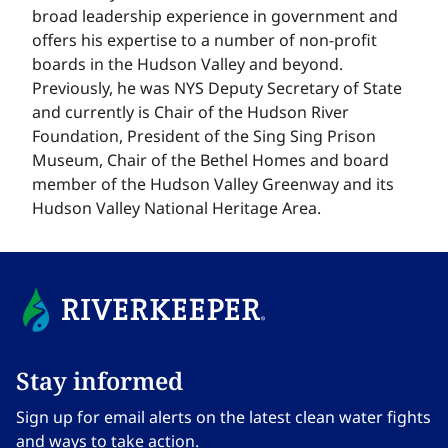
broad leadership experience in government and
offers his expertise to a number of non-profit
boards in the Hudson Valley and beyond.
Previously, he was NYS Deputy Secretary of State
and currently is Chair of the Hudson River
Foundation, President of the Sing Sing Prison
Museum, Chair of the Bethel Homes and board
member of the Hudson Valley Greenway and its
Hudson Valley National Heritage Area.​​​​‌ ‍ ​‍​‍‌‍ ‌ ​‍‌‍‍‌‌‍‌ ‌‍‍‌‌‍ ‍​‍​‍​ ‍‍​‍​‍‌ ​ ‌‍​‌‌‍ ‍‌‍‍‌‌ ‌​‌ ‍‌​‍ ‍‌‍‍‌‌‍ ​‍​‍​‍ ​​‍​‍‌‍‍​‌ ​‍‌‍‌‌‌‍‌‍​‍​‍​ ‍‍​‍​‍‌‍‍​‌ ‌​‌ ‌​‌ ​​‌ ​ ​ ‍‍​‍ ​‍ ‌‍​ ‌‍ ‌‌ ​ ​‍ ‍‌‍ ‌‌‍​‌‌‍‍‌‌‍ ‍​‍ ‍​ ​‍​ ​​​ ​‍​ ‌​‌ ​‍‌‍‌‌‌‍‌​‌‍‌‌‌ ​ ‌‍‍‌‌‍‌ ‌‍ ‍​‍ ‍‌ ​‍‌‍‍‌‌ ‌‍‌‍‌‌‌ ​‍‌‍‍ ‌‍‌‌‌‍‌‌‌ ​​‌‍‌‌‌ ​‍​‍ ‍‌‍ ‌ ​‍‌‍‌ ​‍ ‌‍‍‌‌‍ ‍‌ ‌​‌‍‌‌‌‍ ‍‌ ‌​​‍ ‌‍‌‌‌‍‌​‌‍‍‌‌ ‌​​‍ ‌‍ ‌‌‍ ‌‍‌​‌‍‌‌​ ‌‌ ​​‌ ​‍‌‍‌‌‌ ​ ‌‍‌‌‌‍ ‍‌ ‌​‌‍​‌‌ ‌​‌‍‍‌‌‍ ‌‍ ‍​ ‍ ‌‍‍‌‌‍‌​​ ‌​ ‍​​ ‌‍‌‍​‌​ ​‌​ ​​‌‍‌‍​ ​​​ ‍​​‍ ‌‌‍‌​​ ​‌‌‍‌‌​ ​‍​‍ ‌​ ‌​‌‍​ ​ ​‌​ ‍​​‍ ‌​ ‍​​ ‌‌​ ​​‌‍​ ​‍ ‌‌‍​‍​ ​​​ ​‍‌‍​ ​ ‍​‌‍‌‍​ ‍​​ ‌‍​ ‌‍​ ‌ ​ ‌‍​ ‌‌​ ‍ ‌ ‌​‌ ‍‌‌ ​​‌‍‌‌​ ‌‌ ​​‌‍‌‌‌ ​‍‌ ​ ‌‍ ‌‍ ‍​ ‍ ‌ ​​‌‍​‌‌ ‌​‌‍‍​​ ‌‌‍​ ‌‍ ‌‍ ‍‌ ‌​‌‍‌‌‌‍ ‍‌ ‌​​‍‌‌​ ‌‌‌​​‍‌‌ ‌‍‍ ‌‍‌‌‌ ‍‌​‍‌‌​ ​ ‌​‌​​‍‌‌​ ​ ‌​‌​​‍‌‌​ ​‍​ ​‍‌‍​ ​ ‍​‌‍​‌​ ‌‍​ ​‍​ ​‍​ ​‍‌‍​‍​ ​ ​ ‌‍‌‍​ ​ ​ ​‍‌‌​ ​‍​ ​‍​‍‌‌​ ‌‌‌​‌​​‍ ‍‌‍​ ‌‍‍​‌‍‍‌‌‍ ​‌‍‌​‌ ​‍‌‍‌‌‌‍ ‍​‍‌‌​ ‌‌‌​​‍‌‌ ‌‍‍ ‌‍‌‌‌ ‍‌​‍‌‌​ ​ ‌​‌​​‍‌‌​ ​ ‌​‌​​‍‌‌​ ​‍​ ​‍‌‍​ ​ ‍​‌‍​‌​ ‌‍​ ​‍​ ​‍​ ​‍‌‍​‍​ ​ ​ ‌‍‌‍​ ​ ​ ​ ​​​‍‌‌​ ​‍​ ​‍​‍‌‌​ ‌‌‌​‌​​‍ ‍‌ ‌​‌‍‌‌‌ ‍​‌ ‌​​ ‌‍​‍‌‍​‌‌ ​ ‌‍‌‌‌‌‌‌‌ ​‍‌‍ ​​ ‌‌‍‍​‌ ‌​‌ ‌​‌ ​​‌ ​ ​‍‌‌​ ​ ‌​​‌​‍‌‌​ ​‍‌​‌‍​‍‌‌​ ​‍‌​‌‍‌‍​ ‌‍ ‌‌ ​ ​‍ ‍‌‍ ‌‌‍​‌‌‍‍‌‌‍ ‍​‍ ‍​ ​‍​ ​​​ ​‍​ ‌​‌ ​‍‌‍‌‌‌‍‌​‌‍‌‌‌ ​ ‌‍‍‌‌‍‌ ‌‍ ‍​‍ ‍‌ ​‍‌‍‍‌‌ ‌‍‌‍‌‌‌ ​‍‌‍‍ ‌‍‌‌‌‍‌‌‌ ​​‌‍‌‌‌ ​‍​‍ ‍‌‍ ‌ ​‍‌‍‌ ​‍‌‍‌‍‍‌‌‍‌​​ ‌​ ‍​​ ‌‍‌‍​‌​ ​‌​ ​​‌‍‌‍​ ​​​ ‍​​‍ ‌‌‍‌​​ ​‌‌‍‌‌​ ​‍​‍ ‌​ ‌​‌‍​ ​ ​‌​ ‍​​‍ ‌​ ‍​​ ‌‌​ ​​‌‍​ ​‍ ‌‌‍​‍​ ​​​ ​‍‌‍​ ​ ‍​‌‍‌‍​ ‍​​ ‌‍​ ‌‍​ ‌ ​ ‌‍​ ‌‌​‍‌‍‌ ‌​‌ ‍‌‌ ​​‌‍‌‌​ ‌‌ ​​‌‍‌‌‌ ​‍‌ ​ ‌‍ ‌‍ ‍​‍‌‍‌ ​​‌‍​‌‌ ‌​‌‍‍​​ ‌‌‍​ ‌‍ ‌‍ ‍‌ ‌​‌‍‌‌‌‍ ‍‌ ‌​​‍‌‌​ ‌‌‌​​‍‌‌ ‌‍‍ ‌‍‌‌‌ ‍‌​‍‌‌​ ​ ‌​‌​​‍‌‌​ ​ ‌​‌​​‍‌‌​ ​‍​ ​‍‌‍​ ​ ‍​‌‍​‌​ ‌‍​ ​‍​ ​‍​ ​‍‌‍​‍​ ​ ​ ‌‍‌‍​ ​ ​ ​‍‌‌​ ​‍​ ​‍​‍‌‌​ ‌‌‌​‌​​‍ ‍‌‍​ ‌‍‍​‌‍‍‌‌‍ ​‌‍‌​‌ ​‍‌‍‌‌‌‍ ‍​‍‌‌​ ‌‌‌​​‍‌‌ ‌‍‍ ‌‍‌‌‌ ‍‌​‍‌‌​ ​ ‌​‌​​‍‌‌​ ​ ‌​‌​​‍‌‌​ ​‍​ ​‍‌‍​ ​ ‍​‌‍​‌​ ‌‍​ ​‍​ ​‍​ ​‍‌‍​‍​ ​ ​ ‌‍‌‍​ ​ ​ ​ ​​​‍‌‌​ ​‍​ ​‍​‍‌‌​ ‌‌‌​‌​​‍ ‍‌ ‌​‌‍‌‌‌ ‍​‌ ‌​​‍‌‍‌ ​​‌‍‌‌‌ ​‍‌ ​ ‌ ​​‌‍‌‌‌‍​ ‌ ‌​‌‍‍‌‌ ‌‍‌‍‌‌​ ‌‌ ​​‌ ‌‌‌‍​‍‌‍ ​‌‍‍‌‌ ​ ‌‍‍​‌‍‌‌‌‍‌​​‍​‍‌ ‌
Stay informed​​​​‌ ‍ ​‍​‍‌‍ ‌ ​‍‌‍‍‌‌‍‌ ‌‍‍‌‌‍ ‍​‍​‍​ ‍‍​‍​‍‌ ​ ‌‍​‌‌‍ ‍‌‍‍‌‌ ‌​‌ ‍‌​‍ ‍‌‍‍‌‌‍ ​‍​‍​‍ ​​‍​‍‌‍‍​‌ ​‍‌‍‌‌‌‍‌‍​‍​‍​ ‍‍​‍​‍‌‍‍​‌ ‌​‌ ‌​‌ ​​‌ ​ ​ ‍‍​‍ ​‍ ‌‍​ ‌‍ ‌‌ ​ ​‍ ‍‌‍ ‌‌‍​‌‌‍‍‌‌‍ ‍​‍ ‍​ ​‍​ ​​​ ​‍​ ‌​‌ ​‍‌‍‌‌‌‍‌​‌‍‌‌‌ ​ ‌‍‍‌‌‍‌ ‌‍ ‍​‍ ‍‌ ​‍‌‍‍‌‌ ‌‍‌‍‌‌‌ ​‍‌‍‍ ‌‍‌‌‌‍‌‌‌ ​​‌‍‌‌‌ ​‍​‍ ‍‌‍ ‌ ​‍‌‍‌ ​‍ ‌‍‍‌‌‍ ‍‌ ‌​‌‍‌‌‌‍ ‍‌ ‌​​‍ ‌‍‌‌‌‍‌​‌‍‍‌‌ ‌​​‍ ‌‍ ‌‌‍ ‌‍‌​‌‍‌‌​ ‌‌ ​​‌ ​‍‌‍‌‌‌ ​ ‌‍‌‌‌‍ ‍‌ ‌​‌‍​‌‌ ‌​‌‍‍‌‌‍ ‌‍ ‍​ ‍ ‌‍‍‌‌‍‌​​ ‌‌‍‌‍‌‍ ‌‍ ‌ ‌​‌‍‌‌‌ ​‍​ ‍ ‌ ‌​‌ ‍‌‌ ​​‌‍‌‌​ ‌‌‍‌‍‌‍ ‌‍ ‌ ‌​‌‍‌‌‌ ​‍​ ‍ ‌ ​​‌‍​‌‌ ‌​‌‍‍​​ ‌‌‍ ‍‌‍‌‌‌ ‌ ‌ ​ ‌‍ ​‌‍‌‌‌ ‌​‌ ‌​‌‍‌‌‌ ​‍​‍ ‍‌ ‌​‌‍‍‌‌ ‌​‌‍ ​‌‍‌‌​ ‌‍​‍‌‍​‌‌ ​ ‌‍‌‌‌‌‌‌‌ ​‍‌‍ ​​ ‌‌‍‍​‌ ‌​‌ ‌​‌ ​​‌ ​ ​‍‌‌​ ​ ‌​​‌​‍‌‌​ ​‍‌​‌‍​‍‌‌​ ​‍‌​‌‍‌‍​ ‌‍ ‌‌ ​ ​‍ ‍‌‍ ‌‌‍​‌‌‍‍‌‌‍ ‍​‍ ‍​ ​‍​ ​​​ ​‍​ ‌​‌ ​‍‌‍‌‌‌‍‌​‌‍‌‌‌ ​ ‌‍‍‌‌‍‌ ‌‍ ‍​‍ ‍‌ ​‍‌‍‍‌‌ ‌‍‌‍‌‌‌ ​‍‌‍‍ ‌‍‌‌‌‍‌‌‌ ​​‌‍‌‌‌ ​‍​‍ ‍‌‍ ‌ ​‍‌‍‌ ​‍‌‍‌‍‍‌‌‍‌​​ ‌‌‍‌‍‌‍ ‌‍ ‌ ‌​‌‍‌‌‌ ​‍​‍‌‍‌ ‌​‌ ‍‌‌ ​​‌‍‌‌​ ‌‌‍‌‍‌‍ ‌‍ ‌ ‌​‌‍‌‌‌ ​‍​‍‌‍‌ ​​‌‍​‌‌ ‌​‌‍‍​​ ‌‌‍ ‍‌‍‌‌‌ ‌ ‌ ​ ‌‍ ​‌‍‌‌‌ ‌​‌ ‌​‌‍‌‌‌ ​‍​‍ ‍‌ ‌​‌‍‍‌‌ ‌​‌‍ ​‌‍‌‌​‍‌‍‌ ​​‌‍‌‌‌ ​‍‌ ​ ‌ ​​‌‍‌‌‌‍​ ‌ ‌​‌‍‍‌‌ ‌‍‌‍‌‌​ ‌‌ ​​‌ ‌‌‌‍​‍‌‍ ​‌‍‍‌‌ ​ ‌‍‍​‌‍‌‌‌‍‌​​‍​‍‌ ‌
Sign up for email alerts on the latest clean water fights
and ways to take action.​​​​‌ ‍ ​‍​‍‌‍ ‌ ​‍‌‍‍‌‌‍‌ ‌‍‍‌‌‍ ‍​‍​‍​ ‍‍​‍​‍‌ ​ ‌‍​‌‌‍ ‍‌‍‍‌‌ ‌​‌ ‍‌​‍ ‍‌‍‍‌‌‍ ​‍​‍​‍ ​​‍​‍‌‍‍​‌ ​‍‌‍‌‌‌‍‌‍​‍​‍​ ‍‍​‍​‍‌‍‍​‌ ‌​‌ ‌​‌ ​​‌ ​ ​ ‍‍​‍ ​‍ ‌‍​ ‌‍ ‌‌ ​ ​‍ ‍‌‍ ‌‌‍​‌‌‍‍‌‌‍ ‍​‍ ‍​ ​‍​ ​​​ ​‍​ ‌​‌ ​‍‌‍‌‌‌‍‌​‌‍‌‌‌ ​ ‌‍‍‌‌‍‌ ‌‍ ‍​‍ ‍‌ ​‍‌‍‍‌‌ ‌‍‌‍‌‌‌ ​‍‌‍‍ ‌‍‌‌‌‍‌‌‌ ​​‌‍‌‌‌ ​‍​‍ ‍‌‍ ‌ ​‍‌‍‌ ​‍ ‌‍‍‌‌‍ ‍‌ ‌​‌‍‌‌‌‍ ‍‌ ‌​​‍ ‌‍‌‌‌‍‌​‌‍‍‌‌ ‌​​‍ ‌‍ ‌‌‍ ‌‍‌​‌‍‌‌​ ‌‌ ​​‌ ​‍‌‍‌‌‌ ​ ‌‍‌‌‌‍ ‍‌ ‌​‌‍​‌‌ ‌​‌‍‍‌‌‍ ‌‍ ‍​ ‍ ‌‍‍‌‌‍‌​​ ‌‌‍‌‍‌‍ ‌‍ ‌ ‌​‌‍‌‌‌ ​‍​ ‍ ‌ ‌​‌ ‍‌‌ ​​‌‍‌‌​ ‌‌‍‌‍‌‍ ‌‍ ‌ ‌​‌‍‌‌‌ ​‍​ ‍ ‌ ​​‌‍​‌‌ ‌​‌‍‍​​ ‌‌‍ ‍‌‍‌‌‌ ‌ ‌ ​ ‌‍ ​‌‍‌‌‌ ‌​‌ ‌​‌‍‌‌‌ ​‍​‍ ‍‌‍‌​‌‍‌‌‌ ​ ‌‍​ ‌ ​‍‌‍‍‌‌ ​​‌ ‌​‌‍‍‌‌‍ ‌‍ ‍​ ‌‍​‍‌‍​‌‌ ​ ‌‍‌‌‌‌‌‌‌ ​‍‌‍ ​​ ‌‌‍‍​‌ ‌​‌ ‌​‌ ​​‌ ​ ​‍‌‌​ ​ ‌​​‌​‍‌‌​ ​‍‌​‌‍​‍‌‌​ ​‍‌​‌‍‌‍​ ‌‍ ‌‌ ​ ​‍ ‍‌‍ ‌‌‍​‌‌‍‍‌‌‍ ‍​‍ ‍​ ​‍​ ​​​ ​‍​ ‌​‌ ​‍‌‍‌‌‌‍‌​‌‍‌‌‌ ​ ‌‍‍‌‌‍‌ ‌‍ ‍​‍ ‍‌ ​‍‌‍‍‌‌ ‌‍‌‍‌‌‌ ​‍‌‍‍ ‌‍‌‌‌‍‌‌‌ ​​‌‍‌‌‌ ​‍​‍ ‍‌‍ ‌ ​‍‌‍‌ ​‍‌‍‌‍‍‌‌‍‌​​ ‌‌‍‌‍‌‍ ‌‍ ‌ ‌​‌‍‌‌‌ ​‍​‍‌‍‌ ‌​‌ ‍‌‌ ​​‌‍‌‌​ ‌‌‍‌‍‌‍ ‌‍ ‌ ‌​‌‍‌‌‌ ​‍​‍‌‍‌ ​​‌‍​‌‌ ‌​‌‍‍​​ ‌‌‍ ‍‌‍‌‌‌ ‌ ‌ ​ ‌‍ ​‌‍‌‌‌ ‌​‌ ‌​‌‍‌‌‌ ​‍​‍ ‍‌‍‌​‌‍‌‌‌ ​ ‌‍​ ‌ ​‍‌‍‍‌‌ ​​‌ ‌​‌‍‍‌‌‍ ‌‍ ‍​‍‌‍‌ ​​‌‍‌‌‌ ​‍‌ ​ ‌ ​​‌‍‌‌‌‍​ ‌ ‌​‌‍‍‌‌ ‌‍‌‍‌‌​ ‌‌ ​​‌ ‌‌‌‍​‍‌‍ ​‌‍‍‌‌ ​ ‌‍‍​‌‍‌‌‌‍‌​​‍​‍‌ ‌