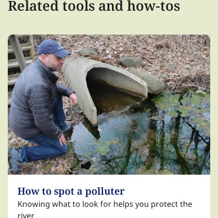
Related tools and how-tos​​​​‌ ‍ ​‍​‍‌‍ ‌ ​‍‌‍‍‌‌‍‌ ‌‍‍‌‌‍ ‍​‍​‍​ ‍‍​‍​‍‌ ​ ‌‍​‌‌‍ ‍‌‍‍‌‌ ‌​‌ ‍‌​‍ ‍‌‍‍‌‌‍ ​‍​‍​‍ ​​‍​‍‌‍‍​‌ ​‍‌‍‌‌‌‍‌‍​‍​‍​ ‍‍​‍​‍‌‍‍​‌ ‌​‌ ‌​‌ ​​‌ ​ ​ ‍‍​‍ ​‍ ‌‍​ ‌‍ ‌‌ ​ ​‍ ‍‌‍ ‌‌‍​‌‌‍‍‌‌‍ ‍​‍ ‍​ ​‍​ ​​​ ​‍​ ‌​‌ ​‍‌‍‌‌‌‍‌​‌‍‌‌‌ ​ ‌‍‍‌‌‍‌ ‌‍ ‍​‍ ‍‌ ​‍‌‍‍‌‌ ‌‍‌‍‌‌‌ ​‍‌‍‍ ‌‍‌‌‌‍‌‌‌ ​​‌‍‌‌‌ ​‍​‍ ‍‌‍ ‌ ​‍‌‍‌ ​‍ ‌‍‍‌‌‍ ‍‌ ‌​‌‍‌‌‌‍ ‍‌ ‌​​‍ ‌‍‌‌‌‍‌​‌‍‍‌‌ ‌​​‍ ‌‍ ‌‌‍ ‌‍‌​‌‍‌‌​ ‌‌ ​​‌ ​‍‌‍‌‌‌ ​ ‌‍‌‌‌‍ ‍‌ ‌​‌‍​‌‌ ‌​‌‍‍‌‌‍ ‌‍ ‍​ ‍ ‌‍‍‌‌‍‌​​ ‌‌ ​‍‌‍‌‌‌ ​​‌‍ ‌ ​‍‌ ‌​‌​​‌‌‌​​‌‍ ‌‍ ​‌‍ ​‌ ‌‌‌ ‌​‌‍‌‌‌ ​‍​ ‍ ‌ ‌​‌ ‍‌‌ ​​‌‍‌‌​ ‌‌ ​​‌‍ ‌‍ ​‌‍ ​‌ ‌‌‌ ‌​‌‍‌‌‌ ​‍‌‌ ‌ ​​‌‍​‌‌‍‌ ‌‍‌‌​ ‍ ‌ ​​‌‍​‌‌ ‌​‌‍‍​​ ‌‌ ​‍‌‍‌‌‌‍ ​‌‍​‌‌ ‌​‌‍‌‌‌‍‌​‌‌‌​‌‍ ‌‍ ‌‍ ​‌ ​ ‌‌‌​‌‍‍‌‌ ‌​‌‍ ​‌‍‌‌​ ‌‍​‍‌‍​‌‌ ​ ‌‍‌‌‌‌‌‌‌ ​‍‌‍ ​​ ‌‌‍‍​‌ ‌​‌ ‌​‌ ​​‌ ​ ​‍‌‌​ ​ ‌​​‌​‍‌‌​ ​‍‌​‌‍​‍‌‌​ ​‍‌​‌‍‌‍​ ‌‍ ‌‌ ​ ​‍ ‍‌‍ ‌‌‍​‌‌‍‍‌‌‍ ‍​‍ ‍​ ​‍​ ​​​ ​‍​ ‌​‌ ​‍‌‍‌‌‌‍‌​‌‍‌‌‌ ​ ‌‍‍‌‌‍‌ ‌‍ ‍​‍ ‍‌ ​‍‌‍‍‌‌ ‌‍‌‍‌‌‌ ​‍‌‍‍ ‌‍‌‌‌‍‌‌‌ ​​‌‍‌‌‌ ​‍​‍ ‍‌‍ ‌ ​‍‌‍‌ ​‍‌‍‌‍‍‌‌‍‌​​ ‌‌ ​‍‌‍‌‌‌ ​​‌‍ ‌ ​‍‌ ‌​‌​​‌‌‌​​‌‍ ‌‍ ​‌‍ ​‌ ‌‌‌ ‌​‌‍‌‌‌ ​‍​‍‌‍‌ ‌​‌ ‍‌‌ ​​‌‍‌‌​ ‌‌ ​​‌‍ ‌‍ ​‌‍ ​‌ ‌‌‌ ‌​‌‍‌‌‌ ​‍‌‌ ‌ ​​‌‍​‌‌‍‌ ‌‍‌‌​‍‌‍‌ ​​‌‍​‌‌ ‌​‌‍‍​​ ‌‌ ​‍‌‍‌‌‌‍ ​‌‍​‌‌ ‌​‌‍‌‌‌‍‌​‌‌‌​‌‍ ‌‍ ‌‍ ​‌ ​ ‌‌‌​‌‍‍‌‌ ‌​‌‍ ​‌‍‌‌​‍‌‍‌ ​​‌‍‌‌‌ ​‍‌ ​ ‌ ​​‌‍‌‌‌‍​ ‌ ‌​‌‍‍‌‌ ‌‍‌‍‌‌​ ‌‌ ​​‌ ‌‌‌‍​‍‌‍ ​‌‍‍‌‌ ​ ‌‍‍​‌‍‌‌‌‍‌​​‍​‍‌ ‌
How to spot a polluter​​​​‌ ‍ ​‍​‍‌‍ ‌ ​‍‌‍‍‌‌‍‌ ‌‍‍‌‌‍ ‍​‍​‍​ ‍‍​‍​‍‌ ​ ‌‍​‌‌‍ ‍‌‍‍‌‌ ‌​‌ ‍‌​‍ ‍‌‍‍‌‌‍ ​‍​‍​‍ ​​‍​‍‌‍‍​‌ ​‍‌‍‌‌‌‍‌‍​‍​‍​ ‍‍​‍​‍‌‍‍​‌ ‌​‌ ‌​‌ ​​‌ ​ ​ ‍‍​‍ ​‍ ‌‍​ ‌‍ ‌‌ ​ ​‍ ‍‌‍ ‌‌‍​‌‌‍‍‌‌‍ ‍​‍ ‍​ ​‍​ ​​​ ​‍​ ‌​‌ ​‍‌‍‌‌‌‍‌​‌‍‌‌‌ ​ ‌‍‍‌‌‍‌ ‌‍ ‍​‍ ‍‌ ​‍‌‍‍‌‌ ‌‍‌‍‌‌‌ ​‍‌‍‍ ‌‍‌‌‌‍‌‌‌ ​​‌‍‌‌‌ ​‍​‍ ‍‌‍ ‌ ​‍‌‍‌ ​‍ ‌‍‍‌‌‍ ‍‌ ‌​‌‍‌‌‌‍ ‍‌ ‌​​‍ ‌‍‌‌‌‍‌​‌‍‍‌‌ ‌​​‍ ‌‍ ‌‌‍ ‌‍‌​‌‍‌‌​ ‌‌ ​​‌ ​‍‌‍‌‌‌ ​ ‌‍‌‌‌‍ ‍‌ ‌​‌‍​‌‌ ‌​‌‍‍‌‌‍ ‌‍ ‍​ ‍ ‌‍‍‌‌‍‌​​ ‌​ ‌​​ ‌ ​ ‍​​ ‍‌​ ​‍​ ​ ‌‍​‌‌‍​‌​‍ ‌‌‍‌‌​ ‌‍​ ​‌‌‍​ ​‍ ‌​ ‌​‌‍‌​‌‍‌‍​ ​‌​‍ ‌‌‍​‌​ ​‍​ ​‍​ ​‍​‍ ‌​ ​ ​ ‌‍‌‍​ ​ ‌‌‌‍‌‌​ ​‌​ ‍​​ ‍​‌‍‌‍‌‍​‍‌‍‌​​ ‌‍​ ‍ ‌ ‌​‌ ‍‌‌ ​​‌‍‌‌​ ‌‌ ‌​‌‍ ‌‍ ‌‍ ​​ ‍ ‌ ​​‌‍​‌‌ ‌​‌‍‍​​ ‌‌ ‌​‌‍‍‌‌ ‌​‌‍ ​‌‍‌‌​ ‌‍​‍‌‍​‌‌ ​ ‌‍‌‌‌‌‌‌‌ ​‍‌‍ ​​ ‌‌‍‍​‌ ‌​‌ ‌​‌ ​​‌ ​ ​‍‌‌​ ​ ‌​​‌​‍‌‌​ ​‍‌​‌‍​‍‌‌​ ​‍‌​‌‍‌‍​ ‌‍ ‌‌ ​ ​‍ ‍‌‍ ‌‌‍​‌‌‍‍‌‌‍ ‍​‍ ‍​ ​‍​ ​​​ ​‍​ ‌​‌ ​‍‌‍‌‌‌‍‌​‌‍‌‌‌ ​ ‌‍‍‌‌‍‌ ‌‍ ‍​‍ ‍‌ ​‍‌‍‍‌‌ ‌‍‌‍‌‌‌ ​‍‌‍‍ ‌‍‌‌‌‍‌‌‌ ​​‌‍‌‌‌ ​‍​‍ ‍‌‍ ‌ ​‍‌‍‌ ​‍‌‍‌‍‍‌‌‍‌​​ ‌​ ‌​​ ‌ ​ ‍​​ ‍‌​ ​‍​ ​ ‌‍​‌‌‍​‌​‍ ‌‌‍‌‌​ ‌‍​ ​‌‌‍​ ​‍ ‌​ ‌​‌‍‌​‌‍‌‍​ ​‌​‍ ‌‌‍​‌​ ​‍​ ​‍​ ​‍​‍ ‌​ ​ ​ ‌‍‌‍​ ​ ‌‌‌‍‌‌​ ​‌​ ‍​​ ‍​‌‍‌‍‌‍​‍‌‍‌​​ ‌‍​‍‌‍‌ ‌​‌ ‍‌‌ ​​‌‍‌‌​ ‌‌ ‌​‌‍ ‌‍ ‌‍ ​​‍‌‍‌ ​​‌‍​‌‌ ‌​‌‍‍​​ ‌‌ ‌​‌‍‍‌‌ ‌​‌‍ ​‌‍‌‌​‍‌‍‌ ​​‌‍‌‌‌ ​‍‌ ​ ‌ ​​‌‍‌‌‌‍​ ‌ ‌​‌‍‍‌‌ ‌‍‌‍‌‌​ ‌‌ ​​‌ ‌‌‌‍​‍‌‍ ​‌‍‍‌‌ ​ ‌‍‍​‌‍‌‌‌‍‌​​‍​‍‌ ‌
Knowing what to look for helps you protect the
river​​​​‌ ‍ ​‍​‍‌‍ ‌ ​‍‌‍‍‌‌‍‌ ‌‍‍‌‌‍ ‍​‍​‍​ ‍‍​‍​‍‌ ​ ‌‍​‌‌‍ ‍‌‍‍‌‌ ‌​‌ ‍‌​‍ ‍‌‍‍‌‌‍ ​‍​‍​‍ ​​‍​‍‌‍‍​‌ ​‍‌‍‌‌‌‍‌‍​‍​‍​ ‍‍​‍​‍‌‍‍​‌ ‌​‌ ‌​‌ ​​‌ ​ ​ ‍‍​‍ ​‍ ‌‍​ ‌‍ ‌‌ ​ ​‍ ‍‌‍ ‌‌‍​‌‌‍‍‌‌‍ ‍​‍ ‍​ ​‍​ ​​​ ​‍​ ‌​‌ ​‍‌‍‌‌‌‍‌​‌‍‌‌‌ ​ ‌‍‍‌‌‍‌ ‌‍ ‍​‍ ‍‌ ​‍‌‍‍‌‌ ‌‍‌‍‌‌‌ ​‍‌‍‍ ‌‍‌‌‌‍‌‌‌ ​​‌‍‌‌‌ ​‍​‍ ‍‌‍ ‌ ​‍‌‍‌ ​‍ ‌‍‍‌‌‍ ‍‌ ‌​‌‍‌‌‌‍ ‍‌ ‌​​‍ ‌‍‌‌‌‍‌​‌‍‍‌‌ ‌​​‍ ‌‍ ‌‌‍ ‌‍‌​‌‍‌‌​ ‌‌ ​​‌ ​‍‌‍‌‌‌ ​ ‌‍‌‌‌‍ ‍‌ ‌​‌‍​‌‌ ‌​‌‍‍‌‌‍ ‌‍ ‍​ ‍ ‌‍‍‌‌‍‌​​ ‌​ ‌​​ ‌ ​ ‍​​ ‍‌​ ​‍​ ​ ‌‍​‌‌‍​‌​‍ ‌‌‍‌‌​ ‌‍​ ​‌‌‍​ ​‍ ‌​ ‌​‌‍‌​‌‍‌‍​ ​‌​‍ ‌‌‍​‌​ ​‍​ ​‍​ ​‍​‍ ‌​ ​ ​ ‌‍‌‍​ ​ ‌‌‌‍‌‌​ ​‌​ ‍​​ ‍​‌‍‌‍‌‍​‍‌‍‌​​ ‌‍​ ‍ ‌ ‌​‌ ‍‌‌ ​​‌‍‌‌​ ‌‌ ‌​‌‍ ‌‍ ‌‍ ​​ ‍ ‌ ​​‌‍​‌‌ ‌​‌‍‍​​ ‌‌ ​ ‌‍‍​‌‍ ‌ ​‍‌ ‌​‌​‌​‌‍‌‌‌ ​ ‌‍​ ‌ ​‍‌‍‍‌‌ ​​‌ ‌​‌‍‍‌‌‍ ‌‍ ‍​ ‌‍​‍‌‍​‌‌ ​ ‌‍‌‌‌‌‌‌‌ ​‍‌‍ ​​ ‌‌‍‍​‌ ‌​‌ ‌​‌ ​​‌ ​ ​‍‌‌​ ​ ‌​​‌​‍‌‌​ ​‍‌​‌‍​‍‌‌​ ​‍‌​‌‍‌‍​ ‌‍ ‌‌ ​ ​‍ ‍‌‍ ‌‌‍​‌‌‍‍‌‌‍ ‍​‍ ‍​ ​‍​ ​​​ ​‍​ ‌​‌ ​‍‌‍‌‌‌‍‌​‌‍‌‌‌ ​ ‌‍‍‌‌‍‌ ‌‍ ‍​‍ ‍‌ ​‍‌‍‍‌‌ ‌‍‌‍‌‌‌ ​‍‌‍‍ ‌‍‌‌‌‍‌‌‌ ​​‌‍‌‌‌ ​‍​‍ ‍‌‍ ‌ ​‍‌‍‌ ​‍‌‍‌‍‍‌‌‍‌​​ ‌​ ‌​​ ‌ ​ ‍​​ ‍‌​ ​‍​ ​ ‌‍​‌‌‍​‌​‍ ‌‌‍‌‌​ ‌‍​ ​‌‌‍​ ​‍ ‌​ ‌​‌‍‌​‌‍‌‍​ ​‌​‍ ‌‌‍​‌​ ​‍​ ​‍​ ​‍​‍ ‌​ ​ ​ ‌‍‌‍​ ​ ‌‌‌‍‌‌​ ​‌​ ‍​​ ‍​‌‍‌‍‌‍​‍‌‍‌​​ ‌‍​‍‌‍‌ ‌​‌ ‍‌‌ ​​‌‍‌‌​ ‌‌ ‌​‌‍ ‌‍ ‌‍ ​​‍‌‍‌ ​​‌‍​‌‌ ‌​‌‍‍​​ ‌‌ ​ ‌‍‍​‌‍ ‌ ​‍‌ ‌​‌​‌​‌‍‌‌‌ ​ ‌‍​ ‌ ​‍‌‍‍‌‌ ​​‌ ‌​‌‍‍‌‌‍ ‌‍ ‍​‍‌‍‌ ​​‌‍‌‌‌ ​‍‌ ​ ‌ ​​‌‍‌‌‌‍​ ‌ ‌​‌‍‍‌‌ ‌‍‌‍‌‌​ ‌‌ ​​‌ ‌‌‌‍​‍‌‍ ​‌‍‍‌‌ ​ ‌‍‍​‌‍‌‌‌‍‌​​‍​‍‌ ‌