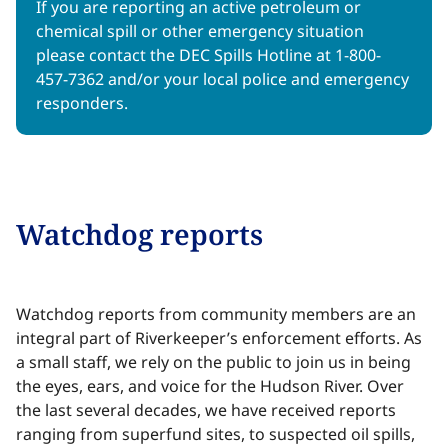
If you are reporting an active petroleum or
chemical spill or other emergency situation
please contact the DEC Spills Hotline at 1-800-
457-7362 and/or your local police and emergency
responders.​​​​‌ ‍ ​‍​‍‌‍ ‌ ​‍‌‍‍‌‌‍‌ ‌‍‍‌‌‍ ‍​‍​‍​ ‍‍​‍​‍‌ ​ ‌‍​‌‌‍ ‍‌‍‍‌‌ ‌​‌ ‍‌​‍ ‍‌‍‍‌‌‍ ​‍​‍​‍ ​​‍​‍‌‍‍​‌ ​‍‌‍‌‌‌‍‌‍​‍​‍​ ‍‍​‍​‍‌‍‍​‌ ‌​‌ ‌​‌ ​​‌ ​ ​ ‍‍​‍ ​‍ ‌‍​ ‌‍ ‌‌ ​ ​‍ ‍‌‍ ‌‌‍​‌‌‍‍‌‌‍ ‍​‍ ‍​ ​‍​ ​​​ ​‍​ ‌​‌ ​‍‌‍‌‌‌‍‌​‌‍‌‌‌ ​ ‌‍‍‌‌‍‌ ‌‍ ‍​‍ ‍‌ ​‍‌‍‍‌‌ ‌‍‌‍‌‌‌ ​‍‌‍‍ ‌‍‌‌‌‍‌‌‌ ​​‌‍‌‌‌ ​‍​‍ ‍‌‍ ‌ ​‍‌‍‌ ​‍ ‌‍‍‌‌‍ ‍‌ ‌​‌‍‌‌‌‍ ‍‌ ‌​​‍ ‌‍‌‌‌‍‌​‌‍‍‌‌ ‌​​‍ ‌‍ ‌‌‍ ‌‍‌​‌‍‌‌​ ‌‌ ​​‌ ​‍‌‍‌‌‌ ​ ‌‍‌‌‌‍ ‍‌ ‌​‌‍​‌‌ ‌​‌‍‍‌‌‍ ‌‍ ‍​ ‍ ‌‍‍‌‌‍‌​​ ‌‌ ​‍‌‍‌‌‌ ​​‌‍ ‌ ​‍‌ ‌​‌​​‌‌‌​​‌‍ ‌‍ ​‌‍ ​‌ ‌‌‌ ‌​‌‍‌‌‌ ​‍​ ‍ ‌ ‌​‌ ‍‌‌ ​​‌‍‌‌​ ‌‌ ​​‌‍ ‌‍ ​‌‍ ​‌ ‌‌‌ ‌​‌‍‌‌‌ ​‍‌‌ ‌ ​​‌‍​‌‌‍‌ ‌‍‌‌​ ‍ ‌ ​​‌‍​‌‌ ‌​‌‍‍​​ ‌‌‍​ ‌‍ ‌‍ ‍‌ ‌​‌‍‌‌‌‍ ‍‌ ‌​​‍‌‌​ ‌‌‌​​‍‌‌ ‌‍‍ ‌‍‌‌‌ ‍‌​‍‌‌​ ​ ‌​‌​​‍‌‌​ ​ ‌​‌​​‍‌‌​ ​‍​ ​‍‌‍​‍​ ‍​​ ‍​‌‍‌​​ ​‌​ ​‌‌‍​‌‌‍​‌‌‍‌​​ ​‌​ ​‍​ ‌‍​‍‌‌​ ​‍​ ​‍​‍‌‌​ ‌‌‌​‌​​‍ ‍‌‍‌​‌‍‌‌‌ ​ ‌‍​ ‌ ​‍‌‍‍‌‌ ​​‌ ‌​‌‍‍‌‌‍ ‌‍ ‍​ ‌‍​‍‌‍​‌‌ ​ ‌‍‌‌‌‌‌‌‌ ​‍‌‍ ​​ ‌‌‍‍​‌ ‌​‌ ‌​‌ ​​‌ ​ ​‍‌‌​ ​ ‌​​‌​‍‌‌​ ​‍‌​‌‍​‍‌‌​ ​‍‌​‌‍‌‍​ ‌‍ ‌‌ ​ ​‍ ‍‌‍ ‌‌‍​‌‌‍‍‌‌‍ ‍​‍ ‍​ ​‍​ ​​​ ​‍​ ‌​‌ ​‍‌‍‌‌‌‍‌​‌‍‌‌‌ ​ ‌‍‍‌‌‍‌ ‌‍ ‍​‍ ‍‌ ​‍‌‍‍‌‌ ‌‍‌‍‌‌‌ ​‍‌‍‍ ‌‍‌‌‌‍‌‌‌ ​​‌‍‌‌‌ ​‍​‍ ‍‌‍ ‌ ​‍‌‍‌ ​‍‌‍‌‍‍‌‌‍‌​​ ‌‌ ​‍‌‍‌‌‌ ​​‌‍ ‌ ​‍‌ ‌​‌​​‌‌‌​​‌‍ ‌‍ ​‌‍ ​‌ ‌‌‌ ‌​‌‍‌‌‌ ​‍​‍‌‍‌ ‌​‌ ‍‌‌ ​​‌‍‌‌​ ‌‌ ​​‌‍ ‌‍ ​‌‍ ​‌ ‌‌‌ ‌​‌‍‌‌‌ ​‍‌‌ ‌ ​​‌‍​‌‌‍‌ ‌‍‌‌​‍‌‍‌ ​​‌‍​‌‌ ‌​‌‍‍​​ ‌‌‍​ ‌‍ ‌‍ ‍‌ ‌​‌‍‌‌‌‍ ‍‌ ‌​​‍‌‌​ ‌‌‌​​‍‌‌ ‌‍‍ ‌‍‌‌‌ ‍‌​‍‌‌​ ​ ‌​‌​​‍‌‌​ ​ ‌​‌​​‍‌‌​ ​‍​ ​‍‌‍​‍​ ‍​​ ‍​‌‍‌​​ ​‌​ ​‌‌‍​‌‌‍​‌‌‍‌​​ ​‌​ ​‍​ ‌‍​‍‌‌​ ​‍​ ​‍​‍‌‌​ ‌‌‌​‌​​‍ ‍‌‍‌​‌‍‌‌‌ ​ ‌‍​ ‌ ​‍‌‍‍‌‌ ​​‌ ‌​‌‍‍‌‌‍ ‌‍ ‍​‍‌‍‌ ​​‌‍‌‌‌ ​‍‌ ​ ‌ ​​‌‍‌‌‌‍​ ‌ ‌​‌‍‍‌‌ ‌‍‌‍‌‌​ ‌‌ ​​‌ ‌‌‌‍​‍‌‍ ​‌‍‍‌‌ ​ ‌‍‍​‌‍‌‌‌‍‌​​‍​‍‌ ‌
Watchdog reports​​​​‌ ‍ ​‍​‍‌‍ ‌ ​‍‌‍‍‌‌‍‌ ‌‍‍‌‌‍ ‍​‍​‍​ ‍‍​‍​‍‌ ​ ‌‍​‌‌‍ ‍‌‍‍‌‌ ‌​‌ ‍‌​‍ ‍‌‍‍‌‌‍ ​‍​‍​‍ ​​‍​‍‌‍‍​‌ ​‍‌‍‌‌‌‍‌‍​‍​‍​ ‍‍​‍​‍‌‍‍​‌ ‌​‌ ‌​‌ ​​‌ ​ ​ ‍‍​‍ ​‍ ‌‍​ ‌‍ ‌‌ ​ ​‍ ‍‌‍ ‌‌‍​‌‌‍‍‌‌‍ ‍​‍ ‍​ ​‍​ ​​​ ​‍​ ‌​‌ ​‍‌‍‌‌‌‍‌​‌‍‌‌‌ ​ ‌‍‍‌‌‍‌ ‌‍ ‍​‍ ‍‌ ​‍‌‍‍‌‌ ‌‍‌‍‌‌‌ ​‍‌‍‍ ‌‍‌‌‌‍‌‌‌ ​​‌‍‌‌‌ ​‍​‍ ‍‌‍ ‌ ​‍‌‍‌ ​‍ ‌‍‍‌‌‍ ‍‌ ‌​‌‍‌‌‌‍ ‍‌ ‌​​‍ ‌‍‌‌‌‍‌​‌‍‍‌‌ ‌​​‍ ‌‍ ‌‌‍ ‌‍‌​‌‍‌‌​ ‌‌ ​​‌ ​‍‌‍‌‌‌ ​ ‌‍‌‌‌‍ ‍‌ ‌​‌‍​‌‌ ‌​‌‍‍‌‌‍ ‌‍ ‍​ ‍ ‌‍‍‌‌‍‌​​ ‌‌ ​‍‌‍‌‌‌ ​​‌‍ ‌ ​‍‌ ‌​‌​​‌‌‌​​‌‍ ‌‍ ​‌‍ ​‌ ‌‌‌ ‌​‌‍‌‌‌ ​‍​ ‍ ‌ ‌​‌ ‍‌‌ ​​‌‍‌‌​ ‌‌ ​​‌‍ ‌‍ ​‌‍ ​‌ ‌‌‌ ‌​‌‍‌‌‌ ​‍‌‌ ‌ ​​‌‍​‌‌‍‌ ‌‍‌‌​ ‍ ‌ ​​‌‍​‌‌ ‌​‌‍‍​​ ‌‌‍​ ‌‍ ‌‍ ‍‌ ‌​‌‍‌‌‌‍ ‍‌ ‌​​‍‌‌​ ‌‌‌​​‍‌‌ ‌‍‍ ‌‍‌‌‌ ‍‌​‍‌‌​ ​ ‌​‌​​‍‌‌​ ​ ‌​‌​​‍‌‌​ ​‍​ ​‍‌‍‌‌​ ​​​ ​‌‌‍​‌‌‍​‍​ ‌‌‌‍‌‍‌‍​‍​ ‌​​ ​‌‌‍‌‌‌‍​ ​‍‌‌​ ​‍​ ​‍​‍‌‌​ ‌‌‌​‌​​‍ ‍‌‍​ ‌‍‍​‌‍‍‌‌‍ ​‌‍‌​‌ ​‍‌‍‌‌‌‍ ‍​‍‌‌​ ‌‌‌​​‍‌‌ ‌‍‍ ‌‍‌‌‌ ‍‌​‍‌‌​ ​ ‌​‌​​‍‌‌​ ​ ‌​‌​​‍‌‌​ ​‍​ ​‍​ ‌ ‌‍​‌‌‍​ ​ ​‍​ ‌ ‌‍​‍‌‍​‌​ ‌ ‌‍‌‍​ ‍‌‌‍‌‌​ ​​​ ​​​‍‌‌​ ​‍​ ​‍​‍‌‌​ ‌‌‌​‌​​‍ ‍‌ ‌​‌‍‌‌‌ ‍​‌ ‌​​ ‌‍​‍‌‍​‌‌ ​ ‌‍‌‌‌‌‌‌‌ ​‍‌‍ ​​ ‌‌‍‍​‌ ‌​‌ ‌​‌ ​​‌ ​ ​‍‌‌​ ​ ‌​​‌​‍‌‌​ ​‍‌​‌‍​‍‌‌​ ​‍‌​‌‍‌‍​ ‌‍ ‌‌ ​ ​‍ ‍‌‍ ‌‌‍​‌‌‍‍‌‌‍ ‍​‍ ‍​ ​‍​ ​​​ ​‍​ ‌​‌ ​‍‌‍‌‌‌‍‌​‌‍‌‌‌ ​ ‌‍‍‌‌‍‌ ‌‍ ‍​‍ ‍‌ ​‍‌‍‍‌‌ ‌‍‌‍‌‌‌ ​‍‌‍‍ ‌‍‌‌‌‍‌‌‌ ​​‌‍‌‌‌ ​‍​‍ ‍‌‍ ‌ ​‍‌‍‌ ​‍‌‍‌‍‍‌‌‍‌​​ ‌‌ ​‍‌‍‌‌‌ ​​‌‍ ‌ ​‍‌ ‌​‌​​‌‌‌​​‌‍ ‌‍ ​‌‍ ​‌ ‌‌‌ ‌​‌‍‌‌‌ ​‍​‍‌‍‌ ‌​‌ ‍‌‌ ​​‌‍‌‌​ ‌‌ ​​‌‍ ‌‍ ​‌‍ ​‌ ‌‌‌ ‌​‌‍‌‌‌ ​‍‌‌ ‌ ​​‌‍​‌‌‍‌ ‌‍‌‌​‍‌‍‌ ​​‌‍​‌‌ ‌​‌‍‍​​ ‌‌‍​ ‌‍ ‌‍ ‍‌ ‌​‌‍‌‌‌‍ ‍‌ ‌​​‍‌‌​ ‌‌‌​​‍‌‌ ‌‍‍ ‌‍‌‌‌ ‍‌​‍‌‌​ ​ ‌​‌​​‍‌‌​ ​ ‌​‌​​‍‌‌​ ​‍​ ​‍‌‍‌‌​ ​​​ ​‌‌‍​‌‌‍​‍​ ‌‌‌‍‌‍‌‍​‍​ ‌​​ ​‌‌‍‌‌‌‍​ ​‍‌‌​ ​‍​ ​‍​‍‌‌​ ‌‌‌​‌​​‍ ‍‌‍​ ‌‍‍​‌‍‍‌‌‍ ​‌‍‌​‌ ​‍‌‍‌‌‌‍ ‍​‍‌‌​ ‌‌‌​​‍‌‌ ‌‍‍ ‌‍‌‌‌ ‍‌​‍‌‌​ ​ ‌​‌​​‍‌‌​ ​ ‌​‌​​‍‌‌​ ​‍​ ​‍​ ‌ ‌‍​‌‌‍​ ​ ​‍​ ‌ ‌‍​‍‌‍​‌​ ‌ ‌‍‌‍​ ‍‌‌‍‌‌​ ​​​ ​​​‍‌‌​ ​‍​ ​‍​‍‌‌​ ‌‌‌​‌​​‍ ‍‌ ‌​‌‍‌‌‌ ‍​‌ ‌​​‍‌‍‌ ​​‌‍‌‌‌ ​‍‌ ​ ‌ ​​‌‍‌‌‌‍​ ‌ ‌​‌‍‍‌‌ ‌‍‌‍‌‌​ ‌‌ ​​‌ ‌‌‌‍​‍‌‍ ​‌‍‍‌‌ ​ ‌‍‍​‌‍‌‌‌‍‌​​‍​‍‌ ‌
Watchdog reports from community members are an
integral part of Riverkeeper’s enforcement efforts. As
a small staff, we rely on the public to join us in being
the eyes, ears, and voice for the Hudson River. Over
the last several decades, we have received reports
ranging from superfund sites, to suspected oil spills,