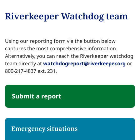
Riverkeeper Watchdog team​​​​‌ ‍ ​‍​‍‌‍ ‌ ​‍‌‍‍‌‌‍‌ ‌‍‍‌‌‍ ‍​‍​‍​ ‍‍​‍​‍‌ ​ ‌‍​‌‌‍ ‍‌‍‍‌‌ ‌​‌ ‍‌​‍ ‍‌‍‍‌‌‍ ​‍​‍​‍ ​​‍​‍‌‍‍​‌ ​‍‌‍‌‌‌‍‌‍​‍​‍​ ‍‍​‍​‍‌‍‍​‌ ‌​‌ ‌​‌ ​​‌ ​ ​ ‍‍​‍ ​‍ ‌‍​ ‌‍ ‌‌ ​ ​‍ ‍‌‍ ‌‌‍​‌‌‍‍‌‌‍ ‍​‍ ‍​ ​‍​ ​​​ ​‍​ ‌​‌ ​‍‌‍‌‌‌‍‌​‌‍‌‌‌ ​ ‌‍‍‌‌‍‌ ‌‍ ‍​‍ ‍‌ ​‍‌‍‍‌‌ ‌‍‌‍‌‌‌ ​‍‌‍‍ ‌‍‌‌‌‍‌‌‌ ​​‌‍‌‌‌ ​‍​‍ ‍‌‍ ‌ ​‍‌‍‌ ​‍ ‌‍‍‌‌‍ ‍‌ ‌​‌‍‌‌‌‍ ‍‌ ‌​​‍ ‌‍‌‌‌‍‌​‌‍‍‌‌ ‌​​‍ ‌‍ ‌‌‍ ‌‍‌​‌‍‌‌​ ‌‌ ​​‌ ​‍‌‍‌‌‌ ​ ‌‍‌‌‌‍ ‍‌ ‌​‌‍​‌‌ ‌​‌‍‍‌‌‍ ‌‍ ‍​ ‍ ‌‍‍‌‌‍‌​​ ‌‌ ​‍‌‍‌‌‌ ​​‌‍ ‌ ​‍‌ ‌​‌​​‌‌‌​​‌‍ ‌‍ ​‌‍ ​‌ ‌‌‌ ‌​‌‍‌‌‌ ​‍​ ‍ ‌ ‌​‌ ‍‌‌ ​​‌‍‌‌​ ‌‌ ​​‌‍ ‌‍ ​‌‍ ​‌ ‌‌‌ ‌​‌‍‌‌‌ ​‍‌‌ ‌ ​​‌‍​‌‌‍‌ ‌‍‌‌​ ‍ ‌ ​​‌‍​‌‌ ‌​‌‍‍​​ ‌‌‍​ ‌‍ ‌‍ ‍‌ ‌​‌‍‌‌‌‍ ‍‌ ‌​​‍‌‌​ ‌‌‌​​‍‌‌ ‌‍‍ ‌‍‌‌‌ ‍‌​‍‌‌​ ​ ‌​‌​​‍‌‌​ ​ ‌​‌​​‍‌‌​ ​‍​ ​‍​ ‌‍​ ​‍‌‍‌​‌‍‌‍‌‍‌​​ ‌‍‌‍​‍​ ​‌​ ​ ‌‍‌‍​ ​‍​ ​ ​‍‌‌​ ​‍​ ​‍​‍‌‌​ ‌‌‌​‌​​‍ ‍‌‍​ ‌‍‍​‌‍‍‌‌‍ ​‌‍‌​‌ ​‍‌‍‌‌‌‍ ‍​‍‌‌​ ‌‌‌​​‍‌‌ ‌‍‍ ‌‍‌‌‌ ‍‌​‍‌‌​ ​ ‌​‌​​‍‌‌​ ​ ‌​‌​​‍‌‌​ ​‍​ ​‍‌‍‌‍‌‍​‍​ ​ ‌‍​‍​ ‌​​ ​‍​ ‌ ​ ​ ​ ‌​​ ​​​ ‌‍​ ‍​​ ​​​‍‌‌​ ​‍​ ​‍​‍‌‌​ ‌‌‌​‌​​‍ ‍‌ ‌​‌‍‌‌‌ ‍​‌ ‌​​ ‌‍​‍‌‍​‌‌ ​ ‌‍‌‌‌‌‌‌‌ ​‍‌‍ ​​ ‌‌‍‍​‌ ‌​‌ ‌​‌ ​​‌ ​ ​‍‌‌​ ​ ‌​​‌​‍‌‌​ ​‍‌​‌‍​‍‌‌​ ​‍‌​‌‍‌‍​ ‌‍ ‌‌ ​ ​‍ ‍‌‍ ‌‌‍​‌‌‍‍‌‌‍ ‍​‍ ‍​ ​‍​ ​​​ ​‍​ ‌​‌ ​‍‌‍‌‌‌‍‌​‌‍‌‌‌ ​ ‌‍‍‌‌‍‌ ‌‍ ‍​‍ ‍‌ ​‍‌‍‍‌‌ ‌‍‌‍‌‌‌ ​‍‌‍‍ ‌‍‌‌‌‍‌‌‌ ​​‌‍‌‌‌ ​‍​‍ ‍‌‍ ‌ ​‍‌‍‌ ​‍‌‍‌‍‍‌‌‍‌​​ ‌‌ ​‍‌‍‌‌‌ ​​‌‍ ‌ ​‍‌ ‌​‌​​‌‌‌​​‌‍ ‌‍ ​‌‍ ​‌ ‌‌‌ ‌​‌‍‌‌‌ ​‍​‍‌‍‌ ‌​‌ ‍‌‌ ​​‌‍‌‌​ ‌‌ ​​‌‍ ‌‍ ​‌‍ ​‌ ‌‌‌ ‌​‌‍‌‌‌ ​‍‌‌ ‌ ​​‌‍​‌‌‍‌ ‌‍‌‌​‍‌‍‌ ​​‌‍​‌‌ ‌​‌‍‍​​ ‌‌‍​ ‌‍ ‌‍ ‍‌ ‌​‌‍‌‌‌‍ ‍‌ ‌​​‍‌‌​ ‌‌‌​​‍‌‌ ‌‍‍ ‌‍‌‌‌ ‍‌​‍‌‌​ ​ ‌​‌​​‍‌‌​ ​ ‌​‌​​‍‌‌​ ​‍​ ​‍​ ‌‍​ ​‍‌‍‌​‌‍‌‍‌‍‌​​ ‌‍‌‍​‍​ ​‌​ ​ ‌‍‌‍​ ​‍​ ​ ​‍‌‌​ ​‍​ ​‍​‍‌‌​ ‌‌‌​‌​​‍ ‍‌‍​ ‌‍‍​‌‍‍‌‌‍ ​‌‍‌​‌ ​‍‌‍‌‌‌‍ ‍​‍‌‌​ ‌‌‌​​‍‌‌ ‌‍‍ ‌‍‌‌‌ ‍‌​‍‌‌​ ​ ‌​‌​​‍‌‌​ ​ ‌​‌​​‍‌‌​ ​‍​ ​‍‌‍‌‍‌‍​‍​ ​ ‌‍​‍​ ‌​​ ​‍​ ‌ ​ ​ ​ ‌​​ ​​​ ‌‍​ ‍​​ ​​​‍‌‌​ ​‍​ ​‍​‍‌‌​ ‌‌‌​‌​​‍ ‍‌ ‌​‌‍‌‌‌ ‍​‌ ‌​​‍‌‍‌ ​​‌‍‌‌‌ ​‍‌ ​ ‌ ​​‌‍‌‌‌‍​ ‌ ‌​‌‍‍‌‌ ‌‍‌‍‌‌​ ‌‌ ​​‌ ‌‌‌‍​‍‌‍ ​‌‍‍‌‌ ​ ‌‍‍​‌‍‌‌‌‍‌​​‍​‍‌ ‌
Using our reporting form via the button below
captures the most comprehensive information.
Alternatively, you can reach the Riverkeeper watchdog
team directly at ​​​​‌ ‍ ​‍​‍‌‍ ‌ ​‍‌‍‍‌‌‍‌ ‌‍‍‌‌‍ ‍​‍​‍​ ‍‍​‍​‍‌ ​ ‌‍​‌‌‍ ‍‌‍‍‌‌ ‌​‌ ‍‌​‍ ‍‌‍‍‌‌‍ ​‍​‍​‍ ​​‍​‍‌‍‍​‌ ​‍‌‍‌‌‌‍‌‍​‍​‍​ ‍‍​‍​‍‌‍‍​‌ ‌​‌ ‌​‌ ​​‌ ​ ​ ‍‍​‍ ​‍ ‌‍​ ‌‍ ‌‌ ​ ​‍ ‍‌‍ ‌‌‍​‌‌‍‍‌‌‍ ‍​‍ ‍​ ​‍​ ​​​ ​‍​ ‌​‌ ​‍‌‍‌‌‌‍‌​‌‍‌‌‌ ​ ‌‍‍‌‌‍‌ ‌‍ ‍​‍ ‍‌ ​‍‌‍‍‌‌ ‌‍‌‍‌‌‌ ​‍‌‍‍ ‌‍‌‌‌‍‌‌‌ ​​‌‍‌‌‌ ​‍​‍ ‍‌‍ ‌ ​‍‌‍‌ ​‍ ‌‍‍‌‌‍ ‍‌ ‌​‌‍‌‌‌‍ ‍‌ ‌​​‍ ‌‍‌‌‌‍‌​‌‍‍‌‌ ‌​​‍ ‌‍ ‌‌‍ ‌‍‌​‌‍‌‌​ ‌‌ ​​‌ ​‍‌‍‌‌‌ ​ ‌‍‌‌‌‍ ‍‌ ‌​‌‍​‌‌ ‌​‌‍‍‌‌‍ ‌‍ ‍​ ‍ ‌‍‍‌‌‍‌​​ ‌‌ ​‍‌‍‌‌‌ ​​‌‍ ‌ ​‍‌ ‌​‌​​‌‌‌​​‌‍ ‌‍ ​‌‍ ​‌ ‌‌‌ ‌​‌‍‌‌‌ ​‍​ ‍ ‌ ‌​‌ ‍‌‌ ​​‌‍‌‌​ ‌‌ ​​‌‍ ‌‍ ​‌‍ ​‌ ‌‌‌ ‌​‌‍‌‌‌ ​‍‌‌ ‌ ​​‌‍​‌‌‍‌ ‌‍‌‌​ ‍ ‌ ​​‌‍​‌‌ ‌​‌‍‍​​ ‌‌‍​ ‌‍ ‌‍ ‍‌ ‌​‌‍‌‌‌‍ ‍‌ ‌​​‍‌‌​ ‌‌‌​​‍‌‌ ‌‍‍ ‌‍‌‌‌ ‍‌​‍‌‌​ ​ ‌​‌​​‍‌‌​ ​ ‌​‌​​‍‌‌​ ​‍​ ​‍​ ‌​​ ​​​ ​​‌‍​‌‌‍​ ​ ​‌​ ‌​​ ‌‍‌‍​‍‌‍​‍​ ‍‌​ ​ ​‍‌‌​ ​‍​ ​‍​‍‌‌​ ‌‌‌​‌​​‍ ‍‌‍​ ‌‍‍​‌‍‍‌‌‍ ​‌‍‌​‌ ​‍‌‍‌‌‌‍ ‍​‍‌‌​ ‌‌‌​​‍‌‌ ‌‍‍ ‌‍‌‌‌ ‍‌​‍‌‌​ ​ ‌​‌​​‍‌‌​ ​ ‌​‌​​‍‌‌​ ​‍​ ​‍‌‍‌‍‌‍‌‌​ ‌ ‌‍‌​​ ​ ​ ‍​‌‍​‌​ ‌‌​ ‌ ‌‍​‌‌‍‌‍​ ​ ​ ​​​‍‌‌​ ​‍​ ​‍​‍‌‌​ ‌‌‌​‌​​‍ ‍‌ ‌​‌‍‌‌‌ ‍​‌ ‌​​ ‌‍​‍‌‍​‌‌ ​ ‌‍‌‌‌‌‌‌‌ ​‍‌‍ ​​ ‌‌‍‍​‌ ‌​‌ ‌​‌ ​​‌ ​ ​‍‌‌​ ​ ‌​​‌​‍‌‌​ ​‍‌​‌‍​‍‌‌​ ​‍‌​‌‍‌‍​ ‌‍ ‌‌ ​ ​‍ ‍‌‍ ‌‌‍​‌‌‍‍‌‌‍ ‍​‍ ‍​ ​‍​ ​​​ ​‍​ ‌​‌ ​‍‌‍‌‌‌‍‌​‌‍‌‌‌ ​ ‌‍‍‌‌‍‌ ‌‍ ‍​‍ ‍‌ ​‍‌‍‍‌‌ ‌‍‌‍‌‌‌ ​‍‌‍‍ ‌‍‌‌‌‍‌‌‌ ​​‌‍‌‌‌ ​‍​‍ ‍‌‍ ‌ ​‍‌‍‌ ​‍‌‍‌‍‍‌‌‍‌​​ ‌‌ ​‍‌‍‌‌‌ ​​‌‍ ‌ ​‍‌ ‌​‌​​‌‌‌​​‌‍ ‌‍ ​‌‍ ​‌ ‌‌‌ ‌​‌‍‌‌‌ ​‍​‍‌‍‌ ‌​‌ ‍‌‌ ​​‌‍‌‌​ ‌‌ ​​‌‍ ‌‍ ​‌‍ ​‌ ‌‌‌ ‌​‌‍‌‌‌ ​‍‌‌ ‌ ​​‌‍​‌‌‍‌ ‌‍‌‌​‍‌‍‌ ​​‌‍​‌‌ ‌​‌‍‍​​ ‌‌‍​ ‌‍ ‌‍ ‍‌ ‌​‌‍‌‌‌‍ ‍‌ ‌​​‍‌‌​ ‌‌‌​​‍‌‌ ‌‍‍ ‌‍‌‌‌ ‍‌​‍‌‌​ ​ ‌​‌​​‍‌‌​ ​ ‌​‌​​‍‌‌​ ​‍​ ​‍​ ‌​​ ​​​ ​​‌‍​‌‌‍​ ​ ​‌​ ‌​​ ‌‍‌‍​‍‌‍​‍​ ‍‌​ ​ ​‍‌‌​ ​‍​ ​‍​‍‌‌​ ‌‌‌​‌​​‍ ‍‌‍​ ‌‍‍​‌‍‍‌‌‍ ​‌‍‌​‌ ​‍‌‍‌‌‌‍ ‍​‍‌‌​ ‌‌‌​​‍‌‌ ‌‍‍ ‌‍‌‌‌ ‍‌​‍‌‌​ ​ ‌​‌​​‍‌‌​ ​ ‌​‌​​‍‌‌​ ​‍​ ​‍‌‍‌‍‌‍‌‌​ ‌ ‌‍‌​​ ​ ​ ‍​‌‍​‌​ ‌‌​ ‌ ‌‍​‌‌‍‌‍​ ​ ​ ​​​‍‌‌​ ​‍​ ​‍​‍‌‌​ ‌‌‌​‌​​‍ ‍‌ ‌​‌‍‌‌‌ ‍​‌ ‌​​‍‌‍‌ ​​‌‍‌‌‌ ​‍‌ ​ ‌ ​​‌‍‌‌‌‍​ ‌ ‌​‌‍‍‌‌ ‌‍‌‍‌‌​ ‌‌ ​​‌ ‌‌‌‍​‍‌‍ ​‌‍‍‌‌ ​ ‌‍‍​‌‍‌‌‌‍‌​​‍​‍‌ ‌
watchdogreport@riverkeeper.org​​​​‌ ‍ ​‍​‍‌‍ ‌ ​‍‌‍‍‌‌‍‌ ‌‍‍‌‌‍ ‍​‍​‍​ ‍‍​‍​‍‌ ​ ‌‍​‌‌‍ ‍‌‍‍‌‌ ‌​‌ ‍‌​‍ ‍‌‍‍‌‌‍ ​‍​‍​‍ ​​‍​‍‌‍‍​‌ ​‍‌‍‌‌‌‍‌‍​‍​‍​ ‍‍​‍​‍‌‍‍​‌ ‌​‌ ‌​‌ ​​‌ ​ ​ ‍‍​‍ ​‍ ‌‍​ ‌‍ ‌‌ ​ ​‍ ‍‌‍ ‌‌‍​‌‌‍‍‌‌‍ ‍​‍ ‍​ ​‍​ ​​​ ​‍​ ‌​‌ ​‍‌‍‌‌‌‍‌​‌‍‌‌‌ ​ ‌‍‍‌‌‍‌ ‌‍ ‍​‍ ‍‌ ​‍‌‍‍‌‌ ‌‍‌‍‌‌‌ ​‍‌‍‍ ‌‍‌‌‌‍‌‌‌ ​​‌‍‌‌‌ ​‍​‍ ‍‌‍ ‌ ​‍‌‍‌ ​‍ ‌‍‍‌‌‍ ‍‌ ‌​‌‍‌‌‌‍ ‍‌ ‌​​‍ ‌‍‌‌‌‍‌​‌‍‍‌‌ ‌​​‍ ‌‍ ‌‌‍ ‌‍‌​‌‍‌‌​ ‌‌ ​​‌ ​‍‌‍‌‌‌ ​ ‌‍‌‌‌‍ ‍‌ ‌​‌‍​‌‌ ‌​‌‍‍‌‌‍ ‌‍ ‍​ ‍ ‌‍‍‌‌‍‌​​ ‌‌ ​‍‌‍‌‌‌ ​​‌‍ ‌ ​‍‌ ‌​‌​​‌‌‌​​‌‍ ‌‍ ​‌‍ ​‌ ‌‌‌ ‌​‌‍‌‌‌ ​‍​ ‍ ‌ ‌​‌ ‍‌‌ ​​‌‍‌‌​ ‌‌ ​​‌‍ ‌‍ ​‌‍ ​‌ ‌‌‌ ‌​‌‍‌‌‌ ​‍‌‌ ‌ ​​‌‍​‌‌‍‌ ‌‍‌‌​ ‍ ‌ ​​‌‍​‌‌ ‌​‌‍‍​​ ‌‌‍​ ‌‍ ‌‍ ‍‌ ‌​‌‍‌‌‌‍ ‍‌ ‌​​‍‌‌​ ‌‌‌​​‍‌‌ ‌‍‍ ‌‍‌‌‌ ‍‌​‍‌‌​ ​ ‌​‌​​‍‌‌​ ​ ‌​‌​​‍‌‌​ ​‍​ ​‍​ ‌​​ ​​​ ​​‌‍​‌‌‍​ ​ ​‌​ ‌​​ ‌‍‌‍​‍‌‍​‍​ ‍‌​ ​ ​‍‌‌​ ​‍​ ​‍​‍‌‌​ ‌‌‌​‌​​‍ ‍‌‍​ ‌‍‍​‌‍‍‌‌‍ ​‌‍‌​‌ ​‍‌‍‌‌‌‍ ‍​‍‌‌​ ‌‌‌​​‍‌‌ ‌‍‍ ‌‍‌‌‌ ‍‌​‍‌‌​ ​ ‌​‌​​‍‌‌​ ​ ‌​‌​​‍‌‌​ ​‍​ ​‍​ ‍​​ ‌ ​ ​‌​ ​ ​ ‍​‌‍​ ​ ​‍‌‍​ ​ ‍‌‌‍​ ​ ​ ​ ‌‌​‍‌‌​ ​‍​ ​‍​‍‌‌​ ‌‌‌​‌​​‍ ‍‌ ‌​‌‍‌‌‌ ‍​‌ ‌​​ ‌‍​‍‌‍​‌‌ ​ ‌‍‌‌‌‌‌‌‌ ​‍‌‍ ​​ ‌‌‍‍​‌ ‌​‌ ‌​‌ ​​‌ ​ ​‍‌‌​ ​ ‌​​‌​‍‌‌​ ​‍‌​‌‍​‍‌‌​ ​‍‌​‌‍‌‍​ ‌‍ ‌‌ ​ ​‍ ‍‌‍ ‌‌‍​‌‌‍‍‌‌‍ ‍​‍ ‍​ ​‍​ ​​​ ​‍​ ‌​‌ ​‍‌‍‌‌‌‍‌​‌‍‌‌‌ ​ ‌‍‍‌‌‍‌ ‌‍ ‍​‍ ‍‌ ​‍‌‍‍‌‌ ‌‍‌‍‌‌‌ ​‍‌‍‍ ‌‍‌‌‌‍‌‌‌ ​​‌‍‌‌‌ ​‍​‍ ‍‌‍ ‌ ​‍‌‍‌ ​‍‌‍‌‍‍‌‌‍‌​​ ‌‌ ​‍‌‍‌‌‌ ​​‌‍ ‌ ​‍‌ ‌​‌​​‌‌‌​​‌‍ ‌‍ ​‌‍ ​‌ ‌‌‌ ‌​‌‍‌‌‌ ​‍​‍‌‍‌ ‌​‌ ‍‌‌ ​​‌‍‌‌​ ‌‌ ​​‌‍ ‌‍ ​‌‍ ​‌ ‌‌‌ ‌​‌‍‌‌‌ ​‍‌‌ ‌ ​​‌‍​‌‌‍‌ ‌‍‌‌​‍‌‍‌ ​​‌‍​‌‌ ‌​‌‍‍​​ ‌‌‍​ ‌‍ ‌‍ ‍‌ ‌​‌‍‌‌‌‍ ‍‌ ‌​​‍‌‌​ ‌‌‌​​‍‌‌ ‌‍‍ ‌‍‌‌‌ ‍‌​‍‌‌​ ​ ‌​‌​​‍‌‌​ ​ ‌​‌​​‍‌‌​ ​‍​ ​‍​ ‌​​ ​​​ ​​‌‍​‌‌‍​ ​ ​‌​ ‌​​ ‌‍‌‍​‍‌‍​‍​ ‍‌​ ​ ​‍‌‌​ ​‍​ ​‍​‍‌‌​ ‌‌‌​‌​​‍ ‍‌‍​ ‌‍‍​‌‍‍‌‌‍ ​‌‍‌​‌ ​‍‌‍‌‌‌‍ ‍​‍‌‌​ ‌‌‌​​‍‌‌ ‌‍‍ ‌‍‌‌‌ ‍‌​‍‌‌​ ​ ‌​‌​​‍‌‌​ ​ ‌​‌​​‍‌‌​ ​‍​ ​‍​ ‍​​ ‌ ​ ​‌​ ​ ​ ‍​‌‍​ ​ ​‍‌‍​ ​ ‍‌‌‍​ ​ ​ ​ ‌‌​‍‌‌​ ​‍​ ​‍​‍‌‌​ ‌‌‌​‌​​‍ ‍‌ ‌​‌‍‌‌‌ ‍​‌ ‌​​‍‌‍‌ ​​‌‍‌‌‌ ​‍‌ ​ ‌ ​​‌‍‌‌‌‍​ ‌ ‌​‌‍‍‌‌ ‌‍‌‍‌‌​ ‌‌ ​​‌ ‌‌‌‍​‍‌‍ ​‌‍‍‌‌ ​ ‌‍‍​‌‍‌‌‌‍‌​​‍​‍‌ ‌
or
800-217-4837 ext. 231.​​​​‌ ‍ ​‍​‍‌‍ ‌ ​‍‌‍‍‌‌‍‌ ‌‍‍‌‌‍ ‍​‍​‍​ ‍‍​‍​‍‌ ​ ‌‍​‌‌‍ ‍‌‍‍‌‌ ‌​‌ ‍‌​‍ ‍‌‍‍‌‌‍ ​‍​‍​‍ ​​‍​‍‌‍‍​‌ ​‍‌‍‌‌‌‍‌‍​‍​‍​ ‍‍​‍​‍‌‍‍​‌ ‌​‌ ‌​‌ ​​‌ ​ ​ ‍‍​‍ ​‍ ‌‍​ ‌‍ ‌‌ ​ ​‍ ‍‌‍ ‌‌‍​‌‌‍‍‌‌‍ ‍​‍ ‍​ ​‍​ ​​​ ​‍​ ‌​‌ ​‍‌‍‌‌‌‍‌​‌‍‌‌‌ ​ ‌‍‍‌‌‍‌ ‌‍ ‍​‍ ‍‌ ​‍‌‍‍‌‌ ‌‍‌‍‌‌‌ ​‍‌‍‍ ‌‍‌‌‌‍‌‌‌ ​​‌‍‌‌‌ ​‍​‍ ‍‌‍ ‌ ​‍‌‍‌ ​‍ ‌‍‍‌‌‍ ‍‌ ‌​‌‍‌‌‌‍ ‍‌ ‌​​‍ ‌‍‌‌‌‍‌​‌‍‍‌‌ ‌​​‍ ‌‍ ‌‌‍ ‌‍‌​‌‍‌‌​ ‌‌ ​​‌ ​‍‌‍‌‌‌ ​ ‌‍‌‌‌‍ ‍‌ ‌​‌‍​‌‌ ‌​‌‍‍‌‌‍ ‌‍ ‍​ ‍ ‌‍‍‌‌‍‌​​ ‌‌ ​‍‌‍‌‌‌ ​​‌‍ ‌ ​‍‌ ‌​‌​​‌‌‌​​‌‍ ‌‍ ​‌‍ ​‌ ‌‌‌ ‌​‌‍‌‌‌ ​‍​ ‍ ‌ ‌​‌ ‍‌‌ ​​‌‍‌‌​ ‌‌ ​​‌‍ ‌‍ ​‌‍ ​‌ ‌‌‌ ‌​‌‍‌‌‌ ​‍‌‌ ‌ ​​‌‍​‌‌‍‌ ‌‍‌‌​ ‍ ‌ ​​‌‍​‌‌ ‌​‌‍‍​​ ‌‌‍​ ‌‍ ‌‍ ‍‌ ‌​‌‍‌‌‌‍ ‍‌ ‌​​‍‌‌​ ‌‌‌​​‍‌‌ ‌‍‍ ‌‍‌‌‌ ‍‌​‍‌‌​ ​ ‌​‌​​‍‌‌​ ​ ‌​‌​​‍‌‌​ ​‍​ ​‍​ ‌​​ ​​​ ​​‌‍​‌‌‍​ ​ ​‌​ ‌​​ ‌‍‌‍​‍‌‍​‍​ ‍‌​ ​ ​‍‌‌​ ​‍​ ​‍​‍‌‌​ ‌‌‌​‌​​‍ ‍‌‍​ ‌‍‍​‌‍‍‌‌‍ ​‌‍‌​‌ ​‍‌‍‌‌‌‍ ‍​‍‌‌​ ‌‌‌​​‍‌‌ ‌‍‍ ‌‍‌‌‌ ‍‌​‍‌‌​ ​ ‌​‌​​‍‌‌​ ​ ‌​‌​​‍‌‌​ ​‍​ ​‍​ ‌‍​ ​ ​ ​‌‌‍​‌​ ​‌‌‍​‌​ ‍​​ ‌‌​ ‌ ​ ‌​‌‍​‍​ ‍‌​‍‌‌​ ​‍​ ​‍​‍‌‌​ ‌‌‌​‌​​‍ ‍‌ ‌​‌‍‌‌‌ ‍​‌ ‌​​ ‌‍​‍‌‍​‌‌ ​ ‌‍‌‌‌‌‌‌‌ ​‍‌‍ ​​ ‌‌‍‍​‌ ‌​‌ ‌​‌ ​​‌ ​ ​‍‌‌​ ​ ‌​​‌​‍‌‌​ ​‍‌​‌‍​‍‌‌​ ​‍‌​‌‍‌‍​ ‌‍ ‌‌ ​ ​‍ ‍‌‍ ‌‌‍​‌‌‍‍‌‌‍ ‍​‍ ‍​ ​‍​ ​​​ ​‍​ ‌​‌ ​‍‌‍‌‌‌‍‌​‌‍‌‌‌ ​ ‌‍‍‌‌‍‌ ‌‍ ‍​‍ ‍‌ ​‍‌‍‍‌‌ ‌‍‌‍‌‌‌ ​‍‌‍‍ ‌‍‌‌‌‍‌‌‌ ​​‌‍‌‌‌ ​‍​‍ ‍‌‍ ‌ ​‍‌‍‌ ​‍‌‍‌‍‍‌‌‍‌​​ ‌‌ ​‍‌‍‌‌‌ ​​‌‍ ‌ ​‍‌ ‌​‌​​‌‌‌​​‌‍ ‌‍ ​‌‍ ​‌ ‌‌‌ ‌​‌‍‌‌‌ ​‍​‍‌‍‌ ‌​‌ ‍‌‌ ​​‌‍‌‌​ ‌‌ ​​‌‍ ‌‍ ​‌‍ ​‌ ‌‌‌ ‌​‌‍‌‌‌ ​‍‌‌ ‌ ​​‌‍​‌‌‍‌ ‌‍‌‌​‍‌‍‌ ​​‌‍​‌‌ ‌​‌‍‍​​ ‌‌‍​ ‌‍ ‌‍ ‍‌ ‌​‌‍‌‌‌‍ ‍‌ ‌​​‍‌‌​ ‌‌‌​​‍‌‌ ‌‍‍ ‌‍‌‌‌ ‍‌​‍‌‌​ ​ ‌​‌​​‍‌‌​ ​ ‌​‌​​‍‌‌​ ​‍​ ​‍​ ‌​​ ​​​ ​​‌‍​‌‌‍​ ​ ​‌​ ‌​​ ‌‍‌‍​‍‌‍​‍​ ‍‌​ ​ ​‍‌‌​ ​‍​ ​‍​‍‌‌​ ‌‌‌​‌​​‍ ‍‌‍​ ‌‍‍​‌‍‍‌‌‍ ​‌‍‌​‌ ​‍‌‍‌‌‌‍ ‍​‍‌‌​ ‌‌‌​​‍‌‌ ‌‍‍ ‌‍‌‌‌ ‍‌​‍‌‌​ ​ ‌​‌​​‍‌‌​ ​ ‌​‌​​‍‌‌​ ​‍​ ​‍​ ‌‍​ ​ ​ ​‌‌‍​‌​ ​‌‌‍​‌​ ‍​​ ‌‌​ ‌ ​ ‌​‌‍​‍​ ‍‌​‍‌‌​ ​‍​ ​‍​‍‌‌​ ‌‌‌​‌​​‍ ‍‌ ‌​‌‍‌‌‌ ‍​‌ ‌​​‍‌‍‌ ​​‌‍‌‌‌ ​‍‌ ​ ‌ ​​‌‍‌‌‌‍​ ‌ ‌​‌‍‍‌‌ ‌‍‌‍‌‌​ ‌‌ ​​‌ ‌‌‌‍​‍‌‍ ​‌‍‍‌‌ ​ ‌‍‍​‌‍‌‌‌‍‌​​‍​‍‌ ‌
Submit a report​​​​‌ ‍ ​‍​‍‌‍ ‌ ​‍‌‍‍‌‌‍‌ ‌‍‍‌‌‍ ‍​‍​‍​ ‍‍​‍​‍‌ ​ ‌‍​‌‌‍ ‍‌‍‍‌‌ ‌​‌ ‍‌​‍ ‍‌‍‍‌‌‍ ​‍​‍​‍ ​​‍​‍‌‍‍​‌ ​‍‌‍‌‌‌‍‌‍​‍​‍​ ‍‍​‍​‍‌‍‍​‌ ‌​‌ ‌​‌ ​​‌ ​ ​ ‍‍​‍ ​‍ ‌‍​ ‌‍ ‌‌ ​ ​‍ ‍‌‍ ‌‌‍​‌‌‍‍‌‌‍ ‍​‍ ‍​ ​‍​ ​​​ ​‍​ ‌​‌ ​‍‌‍‌‌‌‍‌​‌‍‌‌‌ ​ ‌‍‍‌‌‍‌ ‌‍ ‍​‍ ‍‌ ​‍‌‍‍‌‌ ‌‍‌‍‌‌‌ ​‍‌‍‍ ‌‍‌‌‌‍‌‌‌ ​​‌‍‌‌‌ ​‍​‍ ‍‌‍ ‌ ​‍‌‍‌ ​‍ ‌‍‍‌‌‍ ‍‌ ‌​‌‍‌‌‌‍ ‍‌ ‌​​‍ ‌‍‌‌‌‍‌​‌‍‍‌‌ ‌​​‍ ‌‍ ‌‌‍ ‌‍‌​‌‍‌‌​ ‌‌ ​​‌ ​‍‌‍‌‌‌ ​ ‌‍‌‌‌‍ ‍‌ ‌​‌‍​‌‌ ‌​‌‍‍‌‌‍ ‌‍ ‍​ ‍ ‌‍‍‌‌‍‌​​ ‌‌ ​‍‌‍‌‌‌ ​​‌‍ ‌ ​‍‌ ‌​‌​​‌‌‌​​‌‍ ‌‍ ​‌‍ ​‌ ‌‌‌ ‌​‌‍‌‌‌ ​‍​ ‍ ‌ ‌​‌ ‍‌‌ ​​‌‍‌‌​ ‌‌ ​​‌‍ ‌‍ ​‌‍ ​‌ ‌‌‌ ‌​‌‍‌‌‌ ​‍‌‌ ‌ ​​‌‍​‌‌‍‌ ‌‍‌‌​ ‍ ‌ ​​‌‍​‌‌ ‌​‌‍‍​​ ‌‌‍​ ‌‍ ‌‍ ‍‌ ‌​‌‍‌‌‌‍ ‍‌ ‌​​‍‌‌​ ‌‌‌​​‍‌‌ ‌‍‍ ‌‍‌‌‌ ‍‌​‍‌‌​ ​ ‌​‌​​‍‌‌​ ​ ‌​‌​​‍‌‌​ ​‍​ ​‍​ ‍​‌‍‌‌‌‍‌‌​ ‌‌‌‍​ ​ ‌ ​ ‍‌‌‍​‍​ ​​‌‍​‍​ ‌‌‌‍‌‍​‍‌‌​ ​‍​ ​‍​‍‌‌​ ‌‌‌​‌​​‍ ‍‌ ‌​‌‍‌‌‌ ‍​‌ ‌​​ ‌‍​‍‌‍​‌‌ ​ ‌‍‌‌‌‌‌‌‌ ​‍‌‍ ​​ ‌‌‍‍​‌ ‌​‌ ‌​‌ ​​‌ ​ ​‍‌‌​ ​ ‌​​‌​‍‌‌​ ​‍‌​‌‍​‍‌‌​ ​‍‌​‌‍‌‍​ ‌‍ ‌‌ ​ ​‍ ‍‌‍ ‌‌‍​‌‌‍‍‌‌‍ ‍​‍ ‍​ ​‍​ ​​​ ​‍​ ‌​‌ ​‍‌‍‌‌‌‍‌​‌‍‌‌‌ ​ ‌‍‍‌‌‍‌ ‌‍ ‍​‍ ‍‌ ​‍‌‍‍‌‌ ‌‍‌‍‌‌‌ ​‍‌‍‍ ‌‍‌‌‌‍‌‌‌ ​​‌‍‌‌‌ ​‍​‍ ‍‌‍ ‌ ​‍‌‍‌ ​‍‌‍‌‍‍‌‌‍‌​​ ‌‌ ​‍‌‍‌‌‌ ​​‌‍ ‌ ​‍‌ ‌​‌​​‌‌‌​​‌‍ ‌‍ ​‌‍ ​‌ ‌‌‌ ‌​‌‍‌‌‌ ​‍​‍‌‍‌ ‌​‌ ‍‌‌ ​​‌‍‌‌​ ‌‌ ​​‌‍ ‌‍ ​‌‍ ​‌ ‌‌‌ ‌​‌‍‌‌‌ ​‍‌‌ ‌ ​​‌‍​‌‌‍‌ ‌‍‌‌​‍‌‍‌ ​​‌‍​‌‌ ‌​‌‍‍​​ ‌‌‍​ ‌‍ ‌‍ ‍‌ ‌​‌‍‌‌‌‍ ‍‌ ‌​​‍‌‌​ ‌‌‌​​‍‌‌ ‌‍‍ ‌‍‌‌‌ ‍‌​‍‌‌​ ​ ‌​‌​​‍‌‌​ ​ ‌​‌​​‍‌‌​ ​‍​ ​‍​ ‍​‌‍‌‌‌‍‌‌​ ‌‌‌‍​ ​ ‌ ​ ‍‌‌‍​‍​ ​​‌‍​‍​ ‌‌‌‍‌‍​‍‌‌​ ​‍​ ​‍​‍‌‌​ ‌‌‌​‌​​‍ ‍‌ ‌​‌‍‌‌‌ ‍​‌ ‌​​‍‌‍‌ ​​‌‍‌‌‌ ​‍‌ ​ ‌ ​​‌‍‌‌‌‍​ ‌ ‌​‌‍‍‌‌ ‌‍‌‍‌‌​ ‌‌ ​​‌ ‌‌‌‍​‍‌‍ ​‌‍‍‌‌ ​ ‌‍‍​‌‍‌‌‌‍‌​​‍​‍‌ ‌
Emergency situations​​​​‌ ‍ ​‍​‍‌‍ ‌ ​‍‌‍‍‌‌‍‌ ‌‍‍‌‌‍ ‍​‍​‍​ ‍‍​‍​‍‌ ​ ‌‍​‌‌‍ ‍‌‍‍‌‌ ‌​‌ ‍‌​‍ ‍‌‍‍‌‌‍ ​‍​‍​‍ ​​‍​‍‌‍‍​‌ ​‍‌‍‌‌‌‍‌‍​‍​‍​ ‍‍​‍​‍‌‍‍​‌ ‌​‌ ‌​‌ ​​‌ ​ ​ ‍‍​‍ ​‍ ‌‍​ ‌‍ ‌‌ ​ ​‍ ‍‌‍ ‌‌‍​‌‌‍‍‌‌‍ ‍​‍ ‍​ ​‍​ ​​​ ​‍​ ‌​‌ ​‍‌‍‌‌‌‍‌​‌‍‌‌‌ ​ ‌‍‍‌‌‍‌ ‌‍ ‍​‍ ‍‌ ​‍‌‍‍‌‌ ‌‍‌‍‌‌‌ ​‍‌‍‍ ‌‍‌‌‌‍‌‌‌ ​​‌‍‌‌‌ ​‍​‍ ‍‌‍ ‌ ​‍‌‍‌ ​‍ ‌‍‍‌‌‍ ‍‌ ‌​‌‍‌‌‌‍ ‍‌ ‌​​‍ ‌‍‌‌‌‍‌​‌‍‍‌‌ ‌​​‍ ‌‍ ‌‌‍ ‌‍‌​‌‍‌‌​ ‌‌ ​​‌ ​‍‌‍‌‌‌ ​ ‌‍‌‌‌‍ ‍‌ ‌​‌‍​‌‌ ‌​‌‍‍‌‌‍ ‌‍ ‍​ ‍ ‌‍‍‌‌‍‌​​ ‌‌ ​‍‌‍‌‌‌ ​​‌‍ ‌ ​‍‌ ‌​‌​​‌‌‌​​‌‍ ‌‍ ​‌‍ ​‌ ‌‌‌ ‌​‌‍‌‌‌ ​‍​ ‍ ‌ ‌​‌ ‍‌‌ ​​‌‍‌‌​ ‌‌ ​​‌‍ ‌‍ ​‌‍ ​‌ ‌‌‌ ‌​‌‍‌‌‌ ​‍‌‌ ‌ ​​‌‍​‌‌‍‌ ‌‍‌‌​ ‍ ‌ ​​‌‍​‌‌ ‌​‌‍‍​​ ‌‌‍​ ‌‍ ‌‍ ‍‌ ‌​‌‍‌‌‌‍ ‍‌ ‌​​‍‌‌​ ‌‌‌​​‍‌‌ ‌‍‍ ‌‍‌‌‌ ‍‌​‍‌‌​ ​ ‌​‌​​‍‌‌​ ​ ‌​‌​​‍‌‌​ ​‍​ ​‍‌‍​‍​ ‍​​ ‍​‌‍‌​​ ​‌​ ​‌‌‍​‌‌‍​‌‌‍‌​​ ​‌​ ​‍​ ‌‍​‍‌‌​ ​‍​ ​‍​‍‌‌​ ‌‌‌​‌​​‍ ‍‌ ‌​‌‍‍‌‌ ‌​‌‍ ​‌‍‌‌​ ‌‍​‍‌‍​‌‌ ​ ‌‍‌‌‌‌‌‌‌ ​‍‌‍ ​​ ‌‌‍‍​‌ ‌​‌ ‌​‌ ​​‌ ​ ​‍‌‌​ ​ ‌​​‌​‍‌‌​ ​‍‌​‌‍​‍‌‌​ ​‍‌​‌‍‌‍​ ‌‍ ‌‌ ​ ​‍ ‍‌‍ ‌‌‍​‌‌‍‍‌‌‍ ‍​‍ ‍​ ​‍​ ​​​ ​‍​ ‌​‌ ​‍‌‍‌‌‌‍‌​‌‍‌‌‌ ​ ‌‍‍‌‌‍‌ ‌‍ ‍​‍ ‍‌ ​‍‌‍‍‌‌ ‌‍‌‍‌‌‌ ​‍‌‍‍ ‌‍‌‌‌‍‌‌‌ ​​‌‍‌‌‌ ​‍​‍ ‍‌‍ ‌ ​‍‌‍‌ ​‍‌‍‌‍‍‌‌‍‌​​ ‌‌ ​‍‌‍‌‌‌ ​​‌‍ ‌ ​‍‌ ‌​‌​​‌‌‌​​‌‍ ‌‍ ​‌‍ ​‌ ‌‌‌ ‌​‌‍‌‌‌ ​‍​‍‌‍‌ ‌​‌ ‍‌‌ ​​‌‍‌‌​ ‌‌ ​​‌‍ ‌‍ ​‌‍ ​‌ ‌‌‌ ‌​‌‍‌‌‌ ​‍‌‌ ‌ ​​‌‍​‌‌‍‌ ‌‍‌‌​‍‌‍‌ ​​‌‍​‌‌ ‌​‌‍‍​​ ‌‌‍​ ‌‍ ‌‍ ‍‌ ‌​‌‍‌‌‌‍ ‍‌ ‌​​‍‌‌​ ‌‌‌​​‍‌‌ ‌‍‍ ‌‍‌‌‌ ‍‌​‍‌‌​ ​ ‌​‌​​‍‌‌​ ​ ‌​‌​​‍‌‌​ ​‍​ ​‍‌‍​‍​ ‍​​ ‍​‌‍‌​​ ​‌​ ​‌‌‍​‌‌‍​‌‌‍‌​​ ​‌​ ​‍​ ‌‍​‍‌‌​ ​‍​ ​‍​‍‌‌​ ‌‌‌​‌​​‍ ‍‌ ‌​‌‍‍‌‌ ‌​‌‍ ​‌‍‌‌​‍‌‍‌ ​​‌‍‌‌‌ ​‍‌ ​ ‌ ​​‌‍‌‌‌‍​ ‌ ‌​‌‍‍‌‌ ‌‍‌‍‌‌​ ‌‌ ​​‌ ‌‌‌‍​‍‌‍ ​‌‍‍‌‌ ​ ‌‍‍​‌‍‌‌‌‍‌​​‍​‍‌ ‌