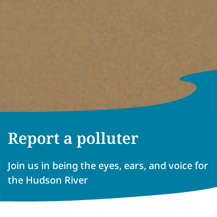
Report a polluter​​​​‌ ‍ ​‍​‍‌‍ ‌ ​‍‌‍‍‌‌‍‌ ‌‍‍‌‌‍ ‍​‍​‍​ ‍‍​‍​‍‌ ​ ‌‍​‌‌‍ ‍‌‍‍‌‌ ‌​‌ ‍‌​‍ ‍‌‍‍‌‌‍ ​‍​‍​‍ ​​‍​‍‌‍‍​‌ ​‍‌‍‌‌‌‍‌‍​‍​‍​ ‍‍​‍​‍‌‍‍​‌ ‌​‌ ‌​‌ ​​‌ ​ ​ ‍‍​‍ ​‍ ‌‍​ ‌‍ ‌‌ ​ ​‍ ‍‌‍ ‌‌‍​‌‌‍‍‌‌‍ ‍​‍ ‍​ ​‍​ ​​​ ​‍​ ‌​‌ ​‍‌‍‌‌‌‍‌​‌‍‌‌‌ ​ ‌‍‍‌‌‍‌ ‌‍ ‍​‍ ‍‌ ​‍‌‍‍‌‌ ‌‍‌‍‌‌‌ ​‍‌‍‍ ‌‍‌‌‌‍‌‌‌ ​​‌‍‌‌‌ ​‍​‍ ‍‌‍ ‌ ​‍‌‍‌ ​‍ ‌‍‍‌‌‍ ‍‌ ‌​‌‍‌‌‌‍ ‍‌ ‌​​‍ ‌‍‌‌‌‍‌​‌‍‍‌‌ ‌​​‍ ‌‍ ‌‌‍ ‌‍‌​‌‍‌‌​ ‌‌ ​​‌ ​‍‌‍‌‌‌ ​ ‌‍‌‌‌‍ ‍‌ ‌​‌‍​‌‌ ‌​‌‍‍‌‌‍ ‌‍ ‍​ ‍ ‌‍‍‌‌‍‌​​ ‌‌ ​‍‌‍‌‌‌ ​​‌‍ ‌ ​‍‌ ‌​‌​​‌‌‌​​‌‍ ‌‍ ​‌‍ ​‌ ‌‌‌ ‌​‌‍‌‌‌ ​‍​ ‍ ‌ ‌​‌ ‍‌‌ ​​‌‍‌‌​ ‌‌ ​​‌‍ ‌‍ ​‌‍ ​‌ ‌‌‌ ‌​‌‍‌‌‌ ​‍‌‌ ‌ ​​‌‍​‌‌‍‌ ‌‍‌‌​ ‍ ‌ ​​‌‍​‌‌ ‌​‌‍‍​​ ‌‌‍‍​‌‍‌‌‌ ​‍‌‍ ​‍ ‍‌‍‍​‌‍‌‌‌‍​‌‌‍‌​‌‍‍‌‌‍ ‍‌‍‌ ​ ‌‍​‍‌‍​‌‌ ​ ‌‍‌‌‌‌‌‌‌ ​‍‌‍ ​​ ‌‌‍‍​‌ ‌​‌ ‌​‌ ​​‌ ​ ​‍‌‌​ ​ ‌​​‌​‍‌‌​ ​‍‌​‌‍​‍‌‌​ ​‍‌​‌‍‌‍​ ‌‍ ‌‌ ​ ​‍ ‍‌‍ ‌‌‍​‌‌‍‍‌‌‍ ‍​‍ ‍​ ​‍​ ​​​ ​‍​ ‌​‌ ​‍‌‍‌‌‌‍‌​‌‍‌‌‌ ​ ‌‍‍‌‌‍‌ ‌‍ ‍​‍ ‍‌ ​‍‌‍‍‌‌ ‌‍‌‍‌‌‌ ​‍‌‍‍ ‌‍‌‌‌‍‌‌‌ ​​‌‍‌‌‌ ​‍​‍ ‍‌‍ ‌ ​‍‌‍‌ ​‍‌‍‌‍‍‌‌‍‌​​ ‌‌ ​‍‌‍‌‌‌ ​​‌‍ ‌ ​‍‌ ‌​‌​​‌‌‌​​‌‍ ‌‍ ​‌‍ ​‌ ‌‌‌ ‌​‌‍‌‌‌ ​‍​‍‌‍‌ ‌​‌ ‍‌‌ ​​‌‍‌‌​ ‌‌ ​​‌‍ ‌‍ ​‌‍ ​‌ ‌‌‌ ‌​‌‍‌‌‌ ​‍‌‌ ‌ ​​‌‍​‌‌‍‌ ‌‍‌‌​‍‌‍‌ ​​‌‍​‌‌ ‌​‌‍‍​​ ‌‌‍‍​‌‍‌‌‌ ​‍‌‍ ​‍ ‍‌‍‍​‌‍‌‌‌‍​‌‌‍‌​‌‍‍‌‌‍ ‍‌‍‌ ​‍‌‍‌ ​​‌‍‌‌‌ ​‍‌ ​ ‌ ​​‌‍‌‌‌‍​ ‌ ‌​‌‍‍‌‌ ‌‍‌‍‌‌​ ‌‌ ​​‌ ‌‌‌‍​‍‌‍ ​‌‍‍‌‌ ​ ‌‍‍​‌‍‌‌‌‍‌​​‍​‍‌ ‌
Join us in being the eyes, ears, and voice for
the Hudson River​​​​‌ ‍ ​‍​‍‌‍ ‌ ​‍‌‍‍‌‌‍‌ ‌‍‍‌‌‍ ‍​‍​‍​ ‍‍​‍​‍‌ ​ ‌‍​‌‌‍ ‍‌‍‍‌‌ ‌​‌ ‍‌​‍ ‍‌‍‍‌‌‍ ​‍​‍​‍ ​​‍​‍‌‍‍​‌ ​‍‌‍‌‌‌‍‌‍​‍​‍​ ‍‍​‍​‍‌‍‍​‌ ‌​‌ ‌​‌ ​​‌ ​ ​ ‍‍​‍ ​‍ ‌‍​ ‌‍ ‌‌ ​ ​‍ ‍‌‍ ‌‌‍​‌‌‍‍‌‌‍ ‍​‍ ‍​ ​‍​ ​​​ ​‍​ ‌​‌ ​‍‌‍‌‌‌‍‌​‌‍‌‌‌ ​ ‌‍‍‌‌‍‌ ‌‍ ‍​‍ ‍‌ ​‍‌‍‍‌‌ ‌‍‌‍‌‌‌ ​‍‌‍‍ ‌‍‌‌‌‍‌‌‌ ​​‌‍‌‌‌ ​‍​‍ ‍‌‍ ‌ ​‍‌‍‌ ​‍ ‌‍‍‌‌‍ ‍‌ ‌​‌‍‌‌‌‍ ‍‌ ‌​​‍ ‌‍‌‌‌‍‌​‌‍‍‌‌ ‌​​‍ ‌‍ ‌‌‍ ‌‍‌​‌‍‌‌​ ‌‌ ​​‌ ​‍‌‍‌‌‌ ​ ‌‍‌‌‌‍ ‍‌ ‌​‌‍​‌‌ ‌​‌‍‍‌‌‍ ‌‍ ‍​ ‍ ‌‍‍‌‌‍‌​​ ‌‌ ​‍‌‍‌‌‌ ​​‌‍ ‌ ​‍‌ ‌​‌​​‌‌‌​​‌‍ ‌‍ ​‌‍ ​‌ ‌‌‌ ‌​‌‍‌‌‌ ​‍​ ‍ ‌ ‌​‌ ‍‌‌ ​​‌‍‌‌​ ‌‌ ​​‌‍ ‌‍ ​‌‍ ​‌ ‌‌‌ ‌​‌‍‌‌‌ ​‍‌‌ ‌ ​​‌‍​‌‌‍‌ ‌‍‌‌​ ‍ ‌ ​​‌‍​‌‌ ‌​‌‍‍​​ ‌‌‍‍​‌‍‌‌‌ ​‍‌‍ ​‍ ‍‌‍‌​‌‍‌‌‌ ​ ‌‍​ ‌ ​‍‌‍‍‌‌ ​​‌ ‌​‌‍‍‌‌‍ ‌‍ ‍​ ‌‍​‍‌‍​‌‌ ​ ‌‍‌‌‌‌‌‌‌ ​‍‌‍ ​​ ‌‌‍‍​‌ ‌​‌ ‌​‌ ​​‌ ​ ​‍‌‌​ ​ ‌​​‌​‍‌‌​ ​‍‌​‌‍​‍‌‌​ ​‍‌​‌‍‌‍​ ‌‍ ‌‌ ​ ​‍ ‍‌‍ ‌‌‍​‌‌‍‍‌‌‍ ‍​‍ ‍​ ​‍​ ​​​ ​‍​ ‌​‌ ​‍‌‍‌‌‌‍‌​‌‍‌‌‌ ​ ‌‍‍‌‌‍‌ ‌‍ ‍​‍ ‍‌ ​‍‌‍‍‌‌ ‌‍‌‍‌‌‌ ​‍‌‍‍ ‌‍‌‌‌‍‌‌‌ ​​‌‍‌‌‌ ​‍​‍ ‍‌‍ ‌ ​‍‌‍‌ ​‍‌‍‌‍‍‌‌‍‌​​ ‌‌ ​‍‌‍‌‌‌ ​​‌‍ ‌ ​‍‌ ‌​‌​​‌‌‌​​‌‍ ‌‍ ​‌‍ ​‌ ‌‌‌ ‌​‌‍‌‌‌ ​‍​‍‌‍‌ ‌​‌ ‍‌‌ ​​‌‍‌‌​ ‌‌ ​​‌‍ ‌‍ ​‌‍ ​‌ ‌‌‌ ‌​‌‍‌‌‌ ​‍‌‌ ‌ ​​‌‍​‌‌‍‌ ‌‍‌‌​‍‌‍‌ ​​‌‍​‌‌ ‌​‌‍‍​​ ‌‌‍‍​‌‍‌‌‌ ​‍‌‍ ​‍ ‍‌‍‌​‌‍‌‌‌ ​ ‌‍​ ‌ ​‍‌‍‍‌‌ ​​‌ ‌​‌‍‍‌‌‍ ‌‍ ‍​‍‌‍‌ ​​‌‍‌‌‌ ​‍‌ ​ ‌ ​​‌‍‌‌‌‍​ ‌ ‌​‌‍‍‌‌ ‌‍‌‍‌‌​ ‌‌ ​​‌ ‌‌‌‍​‍‌‍ ​‌‍‍‌‌ ​ ‌‍‍​‌‍‌‌‌‍‌​​‍​‍‌ ‌