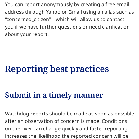
You can report anonymously by creating a free email
address through Yahoo or Gmail using an alias such as
“concerned_citizen” – which will allow us to contact
you if we have further questions or need clarification
about your report.​​​​‌ ‍ ​‍​‍‌‍ ‌ ​‍‌‍‍‌‌‍‌ ‌‍‍‌‌‍ ‍​‍​‍​ ‍‍​‍​‍‌ ​ ‌‍​‌‌‍ ‍‌‍‍‌‌ ‌​‌ ‍‌​‍ ‍‌‍‍‌‌‍ ​‍​‍​‍ ​​‍​‍‌‍‍​‌ ​‍‌‍‌‌‌‍‌‍​‍​‍​ ‍‍​‍​‍‌‍‍​‌ ‌​‌ ‌​‌ ​​‌ ​ ​ ‍‍​‍ ​‍ ‌‍​ ‌‍ ‌‌ ​ ​‍ ‍‌‍ ‌‌‍​‌‌‍‍‌‌‍ ‍​‍ ‍​ ​‍​ ​​​ ​‍​ ‌​‌ ​‍‌‍‌‌‌‍‌​‌‍‌‌‌ ​ ‌‍‍‌‌‍‌ ‌‍ ‍​‍ ‍‌ ​‍‌‍‍‌‌ ‌‍‌‍‌‌‌ ​‍‌‍‍ ‌‍‌‌‌‍‌‌‌ ​​‌‍‌‌‌ ​‍​‍ ‍‌‍ ‌ ​‍‌‍‌ ​‍ ‌‍‍‌‌‍ ‍‌ ‌​‌‍‌‌‌‍ ‍‌ ‌​​‍ ‌‍‌‌‌‍‌​‌‍‍‌‌ ‌​​‍ ‌‍ ‌‌‍ ‌‍‌​‌‍‌‌​ ‌‌ ​​‌ ​‍‌‍‌‌‌ ​ ‌‍‌‌‌‍ ‍‌ ‌​‌‍​‌‌ ‌​‌‍‍‌‌‍ ‌‍ ‍​ ‍ ‌‍‍‌‌‍‌​​ ‌‌ ​‍‌‍‌‌‌ ​​‌‍ ‌ ​‍‌ ‌​‌​​‌‌‌​​‌‍ ‌‍ ​‌‍ ​‌ ‌‌‌ ‌​‌‍‌‌‌ ​‍​ ‍ ‌ ‌​‌ ‍‌‌ ​​‌‍‌‌​ ‌‌ ​​‌‍ ‌‍ ​‌‍ ​‌ ‌‌‌ ‌​‌‍‌‌‌ ​‍‌‌ ‌ ​​‌‍​‌‌‍‌ ‌‍‌‌​ ‍ ‌ ​​‌‍​‌‌ ‌​‌‍‍​​ ‌‌‍​ ‌‍ ‌‍ ‍‌ ‌​‌‍‌‌‌‍ ‍‌ ‌​​‍‌‌​ ‌‌‌​​‍‌‌ ‌‍‍ ‌‍‌‌‌ ‍‌​‍‌‌​ ​ ‌​‌​​‍‌‌​ ​ ‌​‌​​‍‌‌​ ​‍​ ​‍​ ‌​‌‍‌‍‌‍‌‌‌‍‌‌​ ‍​​ ‍‌​ ‌‍​ ‍‌​ ​‍​ ​​‌‍‌‍​ ​ ​‍‌‌​ ​‍​ ​‍​‍‌‌​ ‌‌‌​‌​​‍ ‍‌‍​ ‌‍‍​‌‍‍‌‌‍ ​‌‍‌​‌ ​‍‌‍‌‌‌‍ ‍​‍‌‌​ ‌‌‌​​‍‌‌ ‌‍‍ ‌‍‌‌‌ ‍‌​‍‌‌​ ​ ‌​‌​​‍‌‌​ ​ ‌​‌​​‍‌‌​ ​‍​ ​‍‌‍‌‍‌‍​‍​ ​​​ ‍​​ ‍‌​ ​‍​ ​‍‌‍‌‌‌‍‌‍​ ‌‌​ ‍‌​ ‌ ​ ​​​‍‌‌​ ​‍​ ​‍​‍‌‌​ ‌‌‌​‌​​‍ ‍‌ ‌​‌‍‌‌‌ ‍​‌ ‌​​ ‌‍​‍‌‍​‌‌ ​ ‌‍‌‌‌‌‌‌‌ ​‍‌‍ ​​ ‌‌‍‍​‌ ‌​‌ ‌​‌ ​​‌ ​ ​‍‌‌​ ​ ‌​​‌​‍‌‌​ ​‍‌​‌‍​‍‌‌​ ​‍‌​‌‍‌‍​ ‌‍ ‌‌ ​ ​‍ ‍‌‍ ‌‌‍​‌‌‍‍‌‌‍ ‍​‍ ‍​ ​‍​ ​​​ ​‍​ ‌​‌ ​‍‌‍‌‌‌‍‌​‌‍‌‌‌ ​ ‌‍‍‌‌‍‌ ‌‍ ‍​‍ ‍‌ ​‍‌‍‍‌‌ ‌‍‌‍‌‌‌ ​‍‌‍‍ ‌‍‌‌‌‍‌‌‌ ​​‌‍‌‌‌ ​‍​‍ ‍‌‍ ‌ ​‍‌‍‌ ​‍‌‍‌‍‍‌‌‍‌​​ ‌‌ ​‍‌‍‌‌‌ ​​‌‍ ‌ ​‍‌ ‌​‌​​‌‌‌​​‌‍ ‌‍ ​‌‍ ​‌ ‌‌‌ ‌​‌‍‌‌‌ ​‍​‍‌‍‌ ‌​‌ ‍‌‌ ​​‌‍‌‌​ ‌‌ ​​‌‍ ‌‍ ​‌‍ ​‌ ‌‌‌ ‌​‌‍‌‌‌ ​‍‌‌ ‌ ​​‌‍​‌‌‍‌ ‌‍‌‌​‍‌‍‌ ​​‌‍​‌‌ ‌​‌‍‍​​ ‌‌‍​ ‌‍ ‌‍ ‍‌ ‌​‌‍‌‌‌‍ ‍‌ ‌​​‍‌‌​ ‌‌‌​​‍‌‌ ‌‍‍ ‌‍‌‌‌ ‍‌​‍‌‌​ ​ ‌​‌​​‍‌‌​ ​ ‌​‌​​‍‌‌​ ​‍​ ​‍​ ‌​‌‍‌‍‌‍‌‌‌‍‌‌​ ‍​​ ‍‌​ ‌‍​ ‍‌​ ​‍​ ​​‌‍‌‍​ ​ ​‍‌‌​ ​‍​ ​‍​‍‌‌​ ‌‌‌​‌​​‍ ‍‌‍​ ‌‍‍​‌‍‍‌‌‍ ​‌‍‌​‌ ​‍‌‍‌‌‌‍ ‍​‍‌‌​ ‌‌‌​​‍‌‌ ‌‍‍ ‌‍‌‌‌ ‍‌​‍‌‌​ ​ ‌​‌​​‍‌‌​ ​ ‌​‌​​‍‌‌​ ​‍​ ​‍‌‍‌‍‌‍​‍​ ​​​ ‍​​ ‍‌​ ​‍​ ​‍‌‍‌‌‌‍‌‍​ ‌‌​ ‍‌​ ‌ ​ ​​​‍‌‌​ ​‍​ ​‍​‍‌‌​ ‌‌‌​‌​​‍ ‍‌ ‌​‌‍‌‌‌ ‍​‌ ‌​​‍‌‍‌ ​​‌‍‌‌‌ ​‍‌ ​ ‌ ​​‌‍‌‌‌‍​ ‌ ‌​‌‍‍‌‌ ‌‍‌‍‌‌​ ‌‌ ​​‌ ‌‌‌‍​‍‌‍ ​‌‍‍‌‌ ​ ‌‍‍​‌‍‌‌‌‍‌​​‍​‍‌ ‌
Reporting best practices​​​​‌ ‍ ​‍​‍‌‍ ‌ ​‍‌‍‍‌‌‍‌ ‌‍‍‌‌‍ ‍​‍​‍​ ‍‍​‍​‍‌ ​ ‌‍​‌‌‍ ‍‌‍‍‌‌ ‌​‌ ‍‌​‍ ‍‌‍‍‌‌‍ ​‍​‍​‍ ​​‍​‍‌‍‍​‌ ​‍‌‍‌‌‌‍‌‍​‍​‍​ ‍‍​‍​‍‌‍‍​‌ ‌​‌ ‌​‌ ​​‌ ​ ​ ‍‍​‍ ​‍ ‌‍​ ‌‍ ‌‌ ​ ​‍ ‍‌‍ ‌‌‍​‌‌‍‍‌‌‍ ‍​‍ ‍​ ​‍​ ​​​ ​‍​ ‌​‌ ​‍‌‍‌‌‌‍‌​‌‍‌‌‌ ​ ‌‍‍‌‌‍‌ ‌‍ ‍​‍ ‍‌ ​‍‌‍‍‌‌ ‌‍‌‍‌‌‌ ​‍‌‍‍ ‌‍‌‌‌‍‌‌‌ ​​‌‍‌‌‌ ​‍​‍ ‍‌‍ ‌ ​‍‌‍‌ ​‍ ‌‍‍‌‌‍ ‍‌ ‌​‌‍‌‌‌‍ ‍‌ ‌​​‍ ‌‍‌‌‌‍‌​‌‍‍‌‌ ‌​​‍ ‌‍ ‌‌‍ ‌‍‌​‌‍‌‌​ ‌‌ ​​‌ ​‍‌‍‌‌‌ ​ ‌‍‌‌‌‍ ‍‌ ‌​‌‍​‌‌ ‌​‌‍‍‌‌‍ ‌‍ ‍​ ‍ ‌‍‍‌‌‍‌​​ ‌‌ ​‍‌‍‌‌‌ ​​‌‍ ‌ ​‍‌ ‌​‌​​‌‌‌​​‌‍ ‌‍ ​‌‍ ​‌ ‌‌‌ ‌​‌‍‌‌‌ ​‍​ ‍ ‌ ‌​‌ ‍‌‌ ​​‌‍‌‌​ ‌‌ ​​‌‍ ‌‍ ​‌‍ ​‌ ‌‌‌ ‌​‌‍‌‌‌ ​‍‌‌ ‌ ​​‌‍​‌‌‍‌ ‌‍‌‌​ ‍ ‌ ​​‌‍​‌‌ ‌​‌‍‍​​ ‌‌‍​ ‌‍ ‌‍ ‍‌ ‌​‌‍‌‌‌‍ ‍‌ ‌​​‍‌‌​ ‌‌‌​​‍‌‌ ‌‍‍ ‌‍‌‌‌ ‍‌​‍‌‌​ ​ ‌​‌​​‍‌‌​ ​ ‌​‌​​‍‌‌​ ​‍​ ​‍‌‍​‌​ ‌‍​ ‍‌​ ​ ​ ‌‍‌‍​‍​ ‍​​ ‌ ​ ‌‌‌‍​‍‌‍​‌​ ‌ ​‍‌‌​ ​‍​ ​‍​‍‌‌​ ‌‌‌​‌​​‍ ‍‌‍​ ‌‍‍​‌‍‍‌‌‍ ​‌‍‌​‌ ​‍‌‍‌‌‌‍ ‍​‍‌‌​ ‌‌‌​​‍‌‌ ‌‍‍ ‌‍‌‌‌ ‍‌​‍‌‌​ ​ ‌​‌​​‍‌‌​ ​ ‌​‌​​‍‌‌​ ​‍​ ​‍​ ​​‌‍‌‌​ ‌ ​ ‌‌​ ‌‍​ ‌​‌‍​ ​ ‍​​ ​‍​ ​​‌‍‌‍​ ‍​​ ​​​‍‌‌​ ​‍​ ​‍​‍‌‌​ ‌‌‌​‌​​‍ ‍‌ ‌​‌‍‌‌‌ ‍​‌ ‌​​ ‌‍​‍‌‍​‌‌ ​ ‌‍‌‌‌‌‌‌‌ ​‍‌‍ ​​ ‌‌‍‍​‌ ‌​‌ ‌​‌ ​​‌ ​ ​‍‌‌​ ​ ‌​​‌​‍‌‌​ ​‍‌​‌‍​‍‌‌​ ​‍‌​‌‍‌‍​ ‌‍ ‌‌ ​ ​‍ ‍‌‍ ‌‌‍​‌‌‍‍‌‌‍ ‍​‍ ‍​ ​‍​ ​​​ ​‍​ ‌​‌ ​‍‌‍‌‌‌‍‌​‌‍‌‌‌ ​ ‌‍‍‌‌‍‌ ‌‍ ‍​‍ ‍‌ ​‍‌‍‍‌‌ ‌‍‌‍‌‌‌ ​‍‌‍‍ ‌‍‌‌‌‍‌‌‌ ​​‌‍‌‌‌ ​‍​‍ ‍‌‍ ‌ ​‍‌‍‌ ​‍‌‍‌‍‍‌‌‍‌​​ ‌‌ ​‍‌‍‌‌‌ ​​‌‍ ‌ ​‍‌ ‌​‌​​‌‌‌​​‌‍ ‌‍ ​‌‍ ​‌ ‌‌‌ ‌​‌‍‌‌‌ ​‍​‍‌‍‌ ‌​‌ ‍‌‌ ​​‌‍‌‌​ ‌‌ ​​‌‍ ‌‍ ​‌‍ ​‌ ‌‌‌ ‌​‌‍‌‌‌ ​‍‌‌ ‌ ​​‌‍​‌‌‍‌ ‌‍‌‌​‍‌‍‌ ​​‌‍​‌‌ ‌​‌‍‍​​ ‌‌‍​ ‌‍ ‌‍ ‍‌ ‌​‌‍‌‌‌‍ ‍‌ ‌​​‍‌‌​ ‌‌‌​​‍‌‌ ‌‍‍ ‌‍‌‌‌ ‍‌​‍‌‌​ ​ ‌​‌​​‍‌‌​ ​ ‌​‌​​‍‌‌​ ​‍​ ​‍‌‍​‌​ ‌‍​ ‍‌​ ​ ​ ‌‍‌‍​‍​ ‍​​ ‌ ​ ‌‌‌‍​‍‌‍​‌​ ‌ ​‍‌‌​ ​‍​ ​‍​‍‌‌​ ‌‌‌​‌​​‍ ‍‌‍​ ‌‍‍​‌‍‍‌‌‍ ​‌‍‌​‌ ​‍‌‍‌‌‌‍ ‍​‍‌‌​ ‌‌‌​​‍‌‌ ‌‍‍ ‌‍‌‌‌ ‍‌​‍‌‌​ ​ ‌​‌​​‍‌‌​ ​ ‌​‌​​‍‌‌​ ​‍​ ​‍​ ​​‌‍‌‌​ ‌ ​ ‌‌​ ‌‍​ ‌​‌‍​ ​ ‍​​ ​‍​ ​​‌‍‌‍​ ‍​​ ​​​‍‌‌​ ​‍​ ​‍​‍‌‌​ ‌‌‌​‌​​‍ ‍‌ ‌​‌‍‌‌‌ ‍​‌ ‌​​‍‌‍‌ ​​‌‍‌‌‌ ​‍‌ ​ ‌ ​​‌‍‌‌‌‍​ ‌ ‌​‌‍‍‌‌ ‌‍‌‍‌‌​ ‌‌ ​​‌ ‌‌‌‍​‍‌‍ ​‌‍‍‌‌ ​ ‌‍‍​‌‍‌‌‌‍‌​​‍​‍‌ ‌
Submit in a timely manner​​​​‌ ‍ ​‍​‍‌‍ ‌ ​‍‌‍‍‌‌‍‌ ‌‍‍‌‌‍ ‍​‍​‍​ ‍‍​‍​‍‌ ​ ‌‍​‌‌‍ ‍‌‍‍‌‌ ‌​‌ ‍‌​‍ ‍‌‍‍‌‌‍ ​‍​‍​‍ ​​‍​‍‌‍‍​‌ ​‍‌‍‌‌‌‍‌‍​‍​‍​ ‍‍​‍​‍‌‍‍​‌ ‌​‌ ‌​‌ ​​‌ ​ ​ ‍‍​‍ ​‍ ‌‍​ ‌‍ ‌‌ ​ ​‍ ‍‌‍ ‌‌‍​‌‌‍‍‌‌‍ ‍​‍ ‍​ ​‍​ ​​​ ​‍​ ‌​‌ ​‍‌‍‌‌‌‍‌​‌‍‌‌‌ ​ ‌‍‍‌‌‍‌ ‌‍ ‍​‍ ‍‌ ​‍‌‍‍‌‌ ‌‍‌‍‌‌‌ ​‍‌‍‍ ‌‍‌‌‌‍‌‌‌ ​​‌‍‌‌‌ ​‍​‍ ‍‌‍ ‌ ​‍‌‍‌ ​‍ ‌‍‍‌‌‍ ‍‌ ‌​‌‍‌‌‌‍ ‍‌ ‌​​‍ ‌‍‌‌‌‍‌​‌‍‍‌‌ ‌​​‍ ‌‍ ‌‌‍ ‌‍‌​‌‍‌‌​ ‌‌ ​​‌ ​‍‌‍‌‌‌ ​ ‌‍‌‌‌‍ ‍‌ ‌​‌‍​‌‌ ‌​‌‍‍‌‌‍ ‌‍ ‍​ ‍ ‌‍‍‌‌‍‌​​ ‌‌ ​‍‌‍‌‌‌ ​​‌‍ ‌ ​‍‌ ‌​‌​​‌‌‌​​‌‍ ‌‍ ​‌‍ ​‌ ‌‌‌ ‌​‌‍‌‌‌ ​‍​ ‍ ‌ ‌​‌ ‍‌‌ ​​‌‍‌‌​ ‌‌ ​​‌‍ ‌‍ ​‌‍ ​‌ ‌‌‌ ‌​‌‍‌‌‌ ​‍‌‌ ‌ ​​‌‍​‌‌‍‌ ‌‍‌‌​ ‍ ‌ ​​‌‍​‌‌ ‌​‌‍‍​​ ‌‌‍​ ‌‍ ‌‍ ‍‌ ‌​‌‍‌‌‌‍ ‍‌ ‌​​‍‌‌​ ‌‌‌​​‍‌‌ ‌‍‍ ‌‍‌‌‌ ‍‌​‍‌‌​ ​ ‌​‌​​‍‌‌​ ​ ‌​‌​​‍‌‌​ ​‍​ ​‍​ ​​​ ​‍​ ​ ​ ​‌​ ‌ ​ ‍​​ ​​‌‍​ ​ ​‍​ ‍‌‌‍​‍​ ‍​​‍‌‌​ ​‍​ ​‍​‍‌‌​ ‌‌‌​‌​​‍ ‍‌‍​ ‌‍‍​‌‍‍‌‌‍ ​‌‍‌​‌ ​‍‌‍‌‌‌‍ ‍​‍‌‌​ ‌‌‌​​‍‌‌ ‌‍‍ ‌‍‌‌‌ ‍‌​‍‌‌​ ​ ‌​‌​​‍‌‌​ ​ ‌​‌​​‍‌‌​ ​‍​ ​‍‌‍‌‍​ ​​​ ​ ​ ‌‌​ ‌​‌‍​ ​ ​ ​ ‍​​ ​‌‌‍‌​‌‍‌​​ ‍​​ ​​​‍‌‌​ ​‍​ ​‍​‍‌‌​ ‌‌‌​‌​​‍ ‍‌ ‌​‌‍‌‌‌ ‍​‌ ‌​​ ‌‍​‍‌‍​‌‌ ​ ‌‍‌‌‌‌‌‌‌ ​‍‌‍ ​​ ‌‌‍‍​‌ ‌​‌ ‌​‌ ​​‌ ​ ​‍‌‌​ ​ ‌​​‌​‍‌‌​ ​‍‌​‌‍​‍‌‌​ ​‍‌​‌‍‌‍​ ‌‍ ‌‌ ​ ​‍ ‍‌‍ ‌‌‍​‌‌‍‍‌‌‍ ‍​‍ ‍​ ​‍​ ​​​ ​‍​ ‌​‌ ​‍‌‍‌‌‌‍‌​‌‍‌‌‌ ​ ‌‍‍‌‌‍‌ ‌‍ ‍​‍ ‍‌ ​‍‌‍‍‌‌ ‌‍‌‍‌‌‌ ​‍‌‍‍ ‌‍‌‌‌‍‌‌‌ ​​‌‍‌‌‌ ​‍​‍ ‍‌‍ ‌ ​‍‌‍‌ ​‍‌‍‌‍‍‌‌‍‌​​ ‌‌ ​‍‌‍‌‌‌ ​​‌‍ ‌ ​‍‌ ‌​‌​​‌‌‌​​‌‍ ‌‍ ​‌‍ ​‌ ‌‌‌ ‌​‌‍‌‌‌ ​‍​‍‌‍‌ ‌​‌ ‍‌‌ ​​‌‍‌‌​ ‌‌ ​​‌‍ ‌‍ ​‌‍ ​‌ ‌‌‌ ‌​‌‍‌‌‌ ​‍‌‌ ‌ ​​‌‍​‌‌‍‌ ‌‍‌‌​‍‌‍‌ ​​‌‍​‌‌ ‌​‌‍‍​​ ‌‌‍​ ‌‍ ‌‍ ‍‌ ‌​‌‍‌‌‌‍ ‍‌ ‌​​‍‌‌​ ‌‌‌​​‍‌‌ ‌‍‍ ‌‍‌‌‌ ‍‌​‍‌‌​ ​ ‌​‌​​‍‌‌​ ​ ‌​‌​​‍‌‌​ ​‍​ ​‍​ ​​​ ​‍​ ​ ​ ​‌​ ‌ ​ ‍​​ ​​‌‍​ ​ ​‍​ ‍‌‌‍​‍​ ‍​​‍‌‌​ ​‍​ ​‍​‍‌‌​ ‌‌‌​‌​​‍ ‍‌‍​ ‌‍‍​‌‍‍‌‌‍ ​‌‍‌​‌ ​‍‌‍‌‌‌‍ ‍​‍‌‌​ ‌‌‌​​‍‌‌ ‌‍‍ ‌‍‌‌‌ ‍‌​‍‌‌​ ​ ‌​‌​​‍‌‌​ ​ ‌​‌​​‍‌‌​ ​‍​ ​‍‌‍‌‍​ ​​​ ​ ​ ‌‌​ ‌​‌‍​ ​ ​ ​ ‍​​ ​‌‌‍‌​‌‍‌​​ ‍​​ ​​​‍‌‌​ ​‍​ ​‍​‍‌‌​ ‌‌‌​‌​​‍ ‍‌ ‌​‌‍‌‌‌ ‍​‌ ‌​​‍‌‍‌ ​​‌‍‌‌‌ ​‍‌ ​ ‌ ​​‌‍‌‌‌‍​ ‌ ‌​‌‍‍‌‌ ‌‍‌‍‌‌​ ‌‌ ​​‌ ‌‌‌‍​‍‌‍ ​‌‍‍‌‌ ​ ‌‍‍​‌‍‌‌‌‍‌​​‍​‍‌ ‌
Watchdog reports should be made as soon as possible
after an observation of concern is made. Conditions
on the river can change quickly and faster reporting
increases the likelihood the reported concern will be