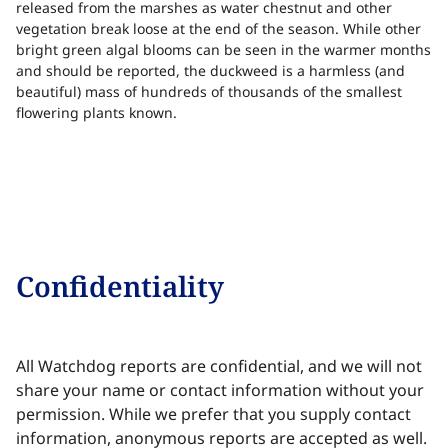
released from the marshes as water chestnut and other
or
vegetation break loose at the end of the season. While other
no
bright green algal blooms can be seen in the warmer months
fu
and should be reported, the duckweed is a harmless (and
As
beautiful) mass of hundreds of thousands of the smallest
ag
flowering plants known.​​​​‌ ‍ ​‍​‍‌‍ ‌ ​‍‌‍‍‌‌‍‌ ‌‍‍‌‌‍ ‍​‍​‍​ ‍‍​‍​‍‌ ​ ‌‍​‌‌‍ ‍‌‍‍‌‌ ‌​‌ ‍‌​‍ ‍‌‍‍‌‌‍ ​‍​‍​‍ ​​‍​‍‌‍‍​‌ ​‍‌‍‌‌‌‍‌‍​‍​‍​ ‍‍​‍​‍‌‍‍​‌ ‌​‌ ‌​‌ ​​‌ ​ ​ ‍‍​‍ ​‍ ‌‍​ ‌‍ ‌‌ ​ ​‍ ‍‌‍ ‌‌‍​‌‌‍‍‌‌‍ ‍​‍ ‍​ ​‍​ ​​​ ​‍​ ‌​‌ ​‍‌‍‌‌‌‍‌​‌‍‌‌‌ ​ ‌‍‍‌‌‍‌ ‌‍ ‍​‍ ‍‌ ​‍‌‍‍‌‌ ‌‍‌‍‌‌‌ ​‍‌‍‍ ‌‍‌‌‌‍‌‌‌ ​​‌‍‌‌‌ ​‍​‍ ‍‌‍ ‌ ​‍‌‍‌ ​‍ ‌‍‍‌‌‍ ‍‌ ‌​‌‍‌‌‌‍ ‍‌ ‌​​‍ ‌‍‌‌‌‍‌​‌‍‍‌‌ ‌​​‍ ‌‍ ‌‌‍ ‌‍‌​‌‍‌‌​ ‌‌ ​​‌ ​‍‌‍‌‌‌ ​ ‌‍‌‌‌‍ ‍‌ ‌​‌‍​‌‌ ‌​‌‍‍‌‌‍ ‌‍ ‍​ ‍ ‌‍‍‌‌‍‌​​ ‌‌ ​‍‌‍‌‌‌ ​​‌‍ ‌ ​‍‌ ‌​‌​​‌‌‌​​‌‍ ‌‍ ​‌‍ ​‌ ‌‌‌ ‌​‌‍‌‌‌ ​‍​ ‍ ‌ ‌​‌ ‍‌‌ ​​‌‍‌‌​ ‌‌ ​​‌‍ ‌‍ ​‌‍ ​‌ ‌‌‌ ‌​‌‍‌‌‌ ​‍‌‌ ‌ ​​‌‍​‌‌‍‌ ‌‍‌‌​ ‍ ‌ ​​‌‍​‌‌ ‌​‌‍‍​​ ‌‌‍​ ‌‍ ‌‍ ‍‌ ‌​‌‍‌‌‌‍ ‍‌ ‌​​‍‌‌​ ‌‌‌​​‍‌‌ ‌‍‍ ‌‍‌‌‌ ‍‌​‍‌‌​ ​ ‌​‌​​‍‌‌​ ​ ‌​‌​​‍‌‌​ ​‍​ ​‍​ ‍‌​ ‍​‌‍‌‌​ ​ ​ ‍​​ ‌ ‌‍‌‍​ ‌‍​ ‌ ​ ‌​​ ‌‌​ ​ ​‍‌‌​ ​‍​ ​‍​‍‌‌​ ‌‌‌​‌​​‍ ‍‌‍‍‌‌‍ ‌‌‍​‌‌‍‌ ‌‍‌‌‌ ​ ​‍‌‌​ ‌‌‌​​‍‌‌ ‌‍‍ ‌‍‌‌‌ ‍‌​‍‌‌​ ​ ‌​‌​​‍‌‌​ ​ ‌​‌​​‍‌‌​ ​‍​ ​‍​ ​‌‌‍​‌​ ‌‍​ ‌‌​ ‌‌‌‍​‌‌‍​‌‌‍‌‌​ ​ ‌‍‌‌​ ‌​​ ‌ ​‍‌‌​ ​‍​ ​‍​‍‌‌​ ‌‌‌​‌​​‍ ‍‌‍​ ‌‍​‌‌ ​​‌ ‌​‌‍‍‌‌‍ ‌‍ ‍​ ‌‍​‍‌‍​‌‌ ​ ‌‍‌‌‌‌‌‌‌ ​‍‌‍ ​​ ‌‌‍‍​‌ ‌​‌ ‌​‌ ​​‌ ​ ​‍‌‌​ ​ ‌​​‌​‍‌‌​ ​‍‌​‌‍​‍‌‌​ ​‍‌​‌‍‌‍​ ‌‍ ‌‌ ​ ​‍ ‍‌‍ ‌‌‍​‌‌‍‍‌‌‍ ‍​‍ ‍​ ​‍​ ​​​ ​‍​ ‌​‌ ​‍‌‍‌‌‌‍‌​‌‍‌‌‌ ​ ‌‍‍‌‌‍‌ ‌‍ ‍​‍ ‍‌ ​‍‌‍‍‌‌ ‌‍‌‍‌‌‌ ​‍‌‍‍ ‌‍‌‌‌‍‌‌‌ ​​‌‍‌‌‌ ​‍​‍ ‍‌‍ ‌ ​‍‌‍‌ ​‍‌‍‌‍‍‌‌‍‌​​ ‌‌ ​‍‌‍‌‌‌ ​​‌‍ ‌ ​‍‌ ‌​‌​​‌‌‌​​‌‍ ‌‍ ​‌‍ ​‌ ‌‌‌ ‌​‌‍‌‌‌ ​‍​‍‌‍‌ ‌​‌ ‍‌‌ ​​‌‍‌‌​ ‌‌ ​​‌‍ ‌‍ ​‌‍ ​‌ ‌‌‌ ‌​‌‍‌‌‌ ​‍‌‌ ‌ ​​‌‍​‌‌‍‌ ‌‍‌‌​‍‌‍‌ ​​‌‍​‌‌ ‌​‌‍‍​​ ‌‌‍​ ‌‍ ‌‍ ‍‌ ‌​‌‍‌‌‌‍ ‍‌ ‌​​‍‌‌​ ‌‌‌​​‍‌‌ ‌‍‍ ‌‍‌‌‌ ‍‌​‍‌‌​ ​ ‌​‌​​‍‌‌​ ​ ‌​‌​​‍‌‌​ ​‍​ ​‍​ ‍‌​ ‍​‌‍‌‌​ ​ ​ ‍​​ ‌ ‌‍‌‍​ ‌‍​ ‌ ​ ‌​​ ‌‌​ ​ ​‍‌‌​ ​‍​ ​‍​‍‌‌​ ‌‌‌​‌​​‍ ‍‌‍‍‌‌‍ ‌‌‍​‌‌‍‌ ‌‍‌‌‌ ​ ​‍‌‌​ ‌‌‌​​‍‌‌ ‌‍‍ ‌‍‌‌‌ ‍‌​‍‌‌​ ​ ‌​‌​​‍‌‌​ ​ ‌​‌​​‍‌‌​ ​‍​ ​‍​ ​‌‌‍​‌​ ‌‍​ ‌‌​ ‌‌‌‍​‌‌‍​‌‌‍‌‌​ ​ ‌‍‌‌​ ‌​​ ‌ ​‍‌‌​ ​‍​ ​‍​‍‌‌​ ‌‌‌​‌​​‍ ‍‌‍​ ‌‍​‌‌ ​​‌ ‌​‌‍‍‌‌‍ ‌‍ ‍​‍‌‍‌ ​​‌‍‌‌‌ ​‍‌ ​ ‌ ​​‌‍‌‌‌‍​ ‌ ‌​‌‍‍‌‌ ‌‍‌‍‌‌​ ‌‌ ​​‌ ‌‌‌‍​‍‌‍ ​‌‍‍‌‌ ​ ‌‍‍​‌‍‌‌‌‍‌​​‍​‍‌ ‌
sp
confused for pollution, but it never hurts to check!​​​​‌ ‍ ​‍​‍‌‍ ‌ ​‍‌‍‍‌‌‍‌ ‌‍‍‌‌‍ ‍
Confidentiality​​​​‌ ‍ ​‍​‍‌‍ ‌ ​‍‌‍‍‌‌‍‌ ‌‍‍‌‌‍ ‍​‍​‍​ ‍‍​‍​‍‌ ​ ‌‍​‌‌‍ ‍‌‍‍‌‌ ‌​‌ ‍‌​‍ ‍‌‍‍‌‌‍ ​‍​‍​‍ ​​‍​‍‌‍‍​‌ ​‍‌‍‌‌‌‍‌‍​‍​‍​ ‍‍​‍​‍‌‍‍​‌ ‌​‌ ‌​‌ ​​‌ ​ ​ ‍‍​‍ ​‍ ‌‍​ ‌‍ ‌‌ ​ ​‍ ‍‌‍ ‌‌‍​‌‌‍‍‌‌‍ ‍​‍ ‍​ ​‍​ ​​​ ​‍​ ‌​‌ ​‍‌‍‌‌‌‍‌​‌‍‌‌‌ ​ ‌‍‍‌‌‍‌ ‌‍ ‍​‍ ‍‌ ​‍‌‍‍‌‌ ‌‍‌‍‌‌‌ ​‍‌‍‍ ‌‍‌‌‌‍‌‌‌ ​​‌‍‌‌‌ ​‍​‍ ‍‌‍ ‌ ​‍‌‍‌ ​‍ ‌‍‍‌‌‍ ‍‌ ‌​‌‍‌‌‌‍ ‍‌ ‌​​‍ ‌‍‌‌‌‍‌​‌‍‍‌‌ ‌​​‍ ‌‍ ‌‌‍ ‌‍‌​‌‍‌‌​ ‌‌ ​​‌ ​‍‌‍‌‌‌ ​ ‌‍‌‌‌‍ ‍‌ ‌​‌‍​‌‌ ‌​‌‍‍‌‌‍ ‌‍ ‍​ ‍ ‌‍‍‌‌‍‌​​ ‌‌ ​‍‌‍‌‌‌ ​​‌‍ ‌ ​‍‌ ‌​‌​​‌‌‌​​‌‍ ‌‍ ​‌‍ ​‌ ‌‌‌ ‌​‌‍‌‌‌ ​‍​ ‍ ‌ ‌​‌ ‍‌‌ ​​‌‍‌‌​ ‌‌ ​​‌‍ ‌‍ ​‌‍ ​‌ ‌‌‌ ‌​‌‍‌‌‌ ​‍‌‌ ‌ ​​‌‍​‌‌‍‌ ‌‍‌‌​ ‍ ‌ ​​‌‍​‌‌ ‌​‌‍‍​​ ‌‌‍​ ‌‍ ‌‍ ‍‌ ‌​‌‍‌‌‌‍ ‍‌ ‌​​‍‌‌​ ‌‌‌​​‍‌‌ ‌‍‍ ‌‍‌‌‌ ‍‌​‍‌‌​ ​ ‌​‌​​‍‌‌​ ​ ‌​‌​​‍‌‌​ ​‍​ ​‍‌‍‌​​ ‌ ‌‍‌‌​ ‌‍​ ​‌‌‍​‍​ ​‍​ ‍​​ ​‍​ ​‌​ ‌ ‌‍‌‌​‍‌‌​ ​‍​ ​‍​‍‌‌​ ‌‌‌​‌​​‍ ‍‌‍​ ‌‍‍​‌‍‍‌‌‍ ​‌‍‌​‌ ​‍‌‍‌‌‌‍ ‍​‍‌‌​ ‌‌‌​​‍‌‌ ‌‍‍ ‌‍‌‌‌ ‍‌​‍‌‌​ ​ ‌​‌​​‍‌‌​ ​ ‌​‌​​‍‌‌​ ​‍​ ​‍​ ‍​‌‍‌‌​ ‍‌​ ​​​ ​​​ ‌​‌‍​‍​ ‌​​ ​‍​ ‌‍‌‍‌​​ ​‌​ ​​​‍‌‌​ ​‍​ ​‍​‍‌‌​ ‌‌‌​‌​​‍ ‍‌ ‌​‌‍‌‌‌ ‍​‌ ‌​​ ‌‍​‍‌‍​‌‌ ​ ‌‍‌‌‌‌‌‌‌ ​‍‌‍ ​​ ‌‌‍‍​‌ ‌​‌ ‌​‌ ​​‌ ​ ​‍‌‌​ ​ ‌​​‌​‍‌‌​ ​‍‌​‌‍​‍‌‌​ ​‍‌​‌‍‌‍​ ‌‍ ‌‌ ​ ​‍ ‍‌‍ ‌‌‍​‌‌‍‍‌‌‍ ‍​‍ ‍​ ​‍​ ​​​ ​‍​ ‌​‌ ​‍‌‍‌‌‌‍‌​‌‍‌‌‌ ​ ‌‍‍‌‌‍‌ ‌‍ ‍​‍ ‍‌ ​‍‌‍‍‌‌ ‌‍‌‍‌‌‌ ​‍‌‍‍ ‌‍‌‌‌‍‌‌‌ ​​‌‍‌‌‌ ​‍​‍ ‍‌‍ ‌ ​‍‌‍‌ ​‍‌‍‌‍‍‌‌‍‌​​ ‌‌ ​‍‌‍‌‌‌ ​​‌‍ ‌ ​‍‌ ‌​‌​​‌‌‌​​‌‍ ‌‍ ​‌‍ ​‌ ‌‌‌ ‌​‌‍‌‌‌ ​‍​‍‌‍‌ ‌​‌ ‍‌‌ ​​‌‍‌‌​ ‌‌ ​​‌‍ ‌‍ ​‌‍ ​‌ ‌‌‌ ‌​‌‍‌‌‌ ​‍‌‌ ‌ ​​‌‍​‌‌‍‌ ‌‍‌‌​‍‌‍‌ ​​‌‍​‌‌ ‌​‌‍‍​​ ‌‌‍​ ‌‍ ‌‍ ‍‌ ‌​‌‍‌‌‌‍ ‍‌ ‌​​‍‌‌​ ‌‌‌​​‍‌‌ ‌‍‍ ‌‍‌‌‌ ‍‌​‍‌‌​ ​ ‌​‌​​‍‌‌​ ​ ‌​‌​​‍‌‌​ ​‍​ ​‍‌‍‌​​ ‌ ‌‍‌‌​ ‌‍​ ​‌‌‍​‍​ ​‍​ ‍​​ ​‍​ ​‌​ ‌ ‌‍‌‌​‍‌‌​ ​‍​ ​‍​‍‌‌​ ‌‌‌​‌​​‍ ‍‌‍​ ‌‍‍​‌‍‍‌‌‍ ​‌‍‌​‌ ​‍‌‍‌‌‌‍ ‍​‍‌‌​ ‌‌‌​​‍‌‌ ‌‍‍ ‌‍‌‌‌ ‍‌​‍‌‌​ ​ ‌​‌​​‍‌‌​ ​ ‌​‌​​‍‌‌​ ​‍​ ​‍​ ‍​‌‍‌‌​ ‍‌​ ​​​ ​​​ ‌​‌‍​‍​ ‌​​ ​‍​ ‌‍‌‍‌​​ ​‌​ ​​​‍‌‌​ ​‍​ ​‍​‍‌‌​ ‌‌‌​‌​​‍ ‍‌ ‌​‌‍‌‌‌ ‍​‌ ‌​​‍‌‍‌ ​​‌‍‌‌‌ ​‍‌ ​ ‌ ​​‌‍‌‌‌‍​ ‌ ‌​‌‍‍‌‌ ‌‍‌‍‌‌​ ‌‌ ​​‌ ‌‌‌‍​‍‌‍ ​‌‍‍‌‌ ​ ‌‍‍​‌‍‌‌‌‍‌​​‍​‍‌ ‌
All Watchdog reports are confidential, and we will not
share your name or contact information without your
permission. While we prefer that you supply contact
information, anonymous reports are accepted as well.