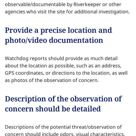
observable/documentable by Riverkeeper or other
agencies who visit the site for additional investigation.​​​​‌ ‍ ​‍​‍‌‍ ‌ ​‍‌‍‍‌‌‍‌ ‌‍‍‌‌‍ ‍​‍​‍​ ‍‍​‍​‍‌ ​ ‌‍​‌‌‍ ‍‌‍‍‌‌ ‌​‌ ‍‌​‍ ‍‌‍‍‌‌‍ ​‍​‍​‍ ​​‍​‍‌‍‍​‌ ​‍‌‍‌‌‌‍‌‍​‍​‍​ ‍‍​‍​‍‌‍‍​‌ ‌​‌ ‌​‌ ​​‌ ​ ​ ‍‍​‍ ​‍ ‌‍​ ‌‍ ‌‌ ​ ​‍ ‍‌‍ ‌‌‍​‌‌‍‍‌‌‍ ‍​‍ ‍​ ​‍​ ​​​ ​‍​ ‌​‌ ​‍‌‍‌‌‌‍‌​‌‍‌‌‌ ​ ‌‍‍‌‌‍‌ ‌‍ ‍​‍ ‍‌ ​‍‌‍‍‌‌ ‌‍‌‍‌‌‌ ​‍‌‍‍ ‌‍‌‌‌‍‌‌‌ ​​‌‍‌‌‌ ​‍​‍ ‍‌‍ ‌ ​‍‌‍‌ ​‍ ‌‍‍‌‌‍ ‍‌ ‌​‌‍‌‌‌‍ ‍‌ ‌​​‍ ‌‍‌‌‌‍‌​‌‍‍‌‌ ‌​​‍ ‌‍ ‌‌‍ ‌‍‌​‌‍‌‌​ ‌‌ ​​‌ ​‍‌‍‌‌‌ ​ ‌‍‌‌‌‍ ‍‌ ‌​‌‍​‌‌ ‌​‌‍‍‌‌‍ ‌‍ ‍​ ‍ ‌‍‍‌‌‍‌​​ ‌‌ ​‍‌‍‌‌‌ ​​‌‍ ‌ ​‍‌ ‌​‌​​‌‌‌​​‌‍ ‌‍ ​‌‍ ​‌ ‌‌‌ ‌​‌‍‌‌‌ ​‍​ ‍ ‌ ‌​‌ ‍‌‌ ​​‌‍‌‌​ ‌‌ ​​‌‍ ‌‍ ​‌‍ ​‌ ‌‌‌ ‌​‌‍‌‌‌ ​‍‌‌ ‌ ​​‌‍​‌‌‍‌ ‌‍‌‌​ ‍ ‌ ​​‌‍​‌‌ ‌​‌‍‍​​ ‌‌‍​ ‌‍ ‌‍ ‍‌ ‌​‌‍‌‌‌‍ ‍‌ ‌​​‍‌‌​ ‌‌‌​​‍‌‌ ‌‍‍ ‌‍‌‌‌ ‍‌​‍‌‌​ ​ ‌​‌​​‍‌‌​ ​ ‌​‌​​‍‌‌​ ​‍​ ​‍‌‍​‍​ ‌‌​ ‌ ‌‍‌‌‌‍‌​​ ​‌‌‍​‍‌‍​ ​ ‌‍‌‍‌‍​ ‌‍​ ‌​​‍‌‌​ ​‍​ ​‍​‍‌‌​ ‌‌‌​‌​​‍ ‍‌‍​ ‌‍‍​‌‍‍‌‌‍ ​‌‍‌​‌ ​‍‌‍‌‌‌‍ ‍​‍‌‌​ ‌‌‌​​‍‌‌ ‌‍‍ ‌‍‌‌‌ ‍‌​‍‌‌​ ​ ‌​‌​​‍‌‌​ ​ ‌​‌​​‍‌‌​ ​‍​ ​‍​ ‌​​ ‌ ​ ​​​ ‌ ​ ​‍‌‍‌​​ ​‍​ ‌​​ ‌ ​ ‌ ​ ​‌​ ​​​ ​​​‍‌‌​ ​‍​ ​‍​‍‌‌​ ‌‌‌​‌​​‍ ‍‌ ‌​‌‍‌‌‌ ‍​‌ ‌​​ ‌‍​‍‌‍​‌‌ ​ ‌‍‌‌‌‌‌‌‌ ​‍‌‍ ​​ ‌‌‍‍​‌ ‌​‌ ‌​‌ ​​‌ ​ ​‍‌‌​ ​ ‌​​‌​‍‌‌​ ​‍‌​‌‍​‍‌‌​ ​‍‌​‌‍‌‍​ ‌‍ ‌‌ ​ ​‍ ‍‌‍ ‌‌‍​‌‌‍‍‌‌‍ ‍​‍ ‍​ ​‍​ ​​​ ​‍​ ‌​‌ ​‍‌‍‌‌‌‍‌​‌‍‌‌‌ ​ ‌‍‍‌‌‍‌ ‌‍ ‍​‍ ‍‌ ​‍‌‍‍‌‌ ‌‍‌‍‌‌‌ ​‍‌‍‍ ‌‍‌‌‌‍‌‌‌ ​​‌‍‌‌‌ ​‍​‍ ‍‌‍ ‌ ​‍‌‍‌ ​‍‌‍‌‍‍‌‌‍‌​​ ‌‌ ​‍‌‍‌‌‌ ​​‌‍ ‌ ​‍‌ ‌​‌​​‌‌‌​​‌‍ ‌‍ ​‌‍ ​‌ ‌‌‌ ‌​‌‍‌‌‌ ​‍​‍‌‍‌ ‌​‌ ‍‌‌ ​​‌‍‌‌​ ‌‌ ​​‌‍ ‌‍ ​‌‍ ​‌ ‌‌‌ ‌​‌‍‌‌‌ ​‍‌‌ ‌ ​​‌‍​‌‌‍‌ ‌‍‌‌​‍‌‍‌ ​​‌‍​‌‌ ‌​‌‍‍​​ ‌‌‍​ ‌‍ ‌‍ ‍‌ ‌​‌‍‌‌‌‍ ‍‌ ‌​​‍‌‌​ ‌‌‌​​‍‌‌ ‌‍‍ ‌‍‌‌‌ ‍‌​‍‌‌​ ​ ‌​‌​​‍‌‌​ ​ ‌​‌​​‍‌‌​ ​‍​ ​‍‌‍​‍​ ‌‌​ ‌ ‌‍‌‌‌‍‌​​ ​‌‌‍​‍‌‍​ ​ ‌‍‌‍‌‍​ ‌‍​ ‌​​‍‌‌​ ​‍​ ​‍​‍‌‌​ ‌‌‌​‌​​‍ ‍‌‍​ ‌‍‍​‌‍‍‌‌‍ ​‌‍‌​‌ ​‍‌‍‌‌‌‍ ‍​‍‌‌​ ‌‌‌​​‍‌‌ ‌‍‍ ‌‍‌‌‌ ‍‌​‍‌‌​ ​ ‌​‌​​‍‌‌​ ​ ‌​‌​​‍‌‌​ ​‍​ ​‍​ ‌​​ ‌ ​ ​​​ ‌ ​ ​‍‌‍‌​​ ​‍​ ‌​​ ‌ ​ ‌ ​ ​‌​ ​​​ ​​​‍‌‌​ ​‍​ ​‍​‍‌‌​ ‌‌‌​‌​​‍ ‍‌ ‌​‌‍‌‌‌ ‍​‌ ‌​​‍‌‍‌ ​​‌‍‌‌‌ ​‍‌ ​ ‌ ​​‌‍‌‌‌‍​ ‌ ‌​‌‍‍‌‌ ‌‍‌‍‌‌​ ‌‌ ​​‌ ‌‌‌‍​‍‌‍ ​‌‍‍‌‌ ​ ‌‍‍​‌‍‌‌‌‍‌​​‍​‍‌ ‌
Provide a precise location and
photo/video documentation​​​​‌ ‍ ​‍​‍‌‍ ‌ ​‍‌‍‍‌‌‍‌ ‌‍‍‌‌‍ ‍​‍​‍​ ‍‍​‍​‍‌ ​ ‌‍​‌‌‍ ‍‌‍‍‌‌ ‌​‌ ‍‌​‍ ‍‌‍‍‌‌‍ ​‍​‍​‍ ​​‍​‍‌‍‍​‌ ​‍‌‍‌‌‌‍‌‍​‍​‍​ ‍‍​‍​‍‌‍‍​‌ ‌​‌ ‌​‌ ​​‌ ​ ​ ‍‍​‍ ​‍ ‌‍​ ‌‍ ‌‌ ​ ​‍ ‍‌‍ ‌‌‍​‌‌‍‍‌‌‍ ‍​‍ ‍​ ​‍​ ​​​ ​‍​ ‌​‌ ​‍‌‍‌‌‌‍‌​‌‍‌‌‌ ​ ‌‍‍‌‌‍‌ ‌‍ ‍​‍ ‍‌ ​‍‌‍‍‌‌ ‌‍‌‍‌‌‌ ​‍‌‍‍ ‌‍‌‌‌‍‌‌‌ ​​‌‍‌‌‌ ​‍​‍ ‍‌‍ ‌ ​‍‌‍‌ ​‍ ‌‍‍‌‌‍ ‍‌ ‌​‌‍‌‌‌‍ ‍‌ ‌​​‍ ‌‍‌‌‌‍‌​‌‍‍‌‌ ‌​​‍ ‌‍ ‌‌‍ ‌‍‌​‌‍‌‌​ ‌‌ ​​‌ ​‍‌‍‌‌‌ ​ ‌‍‌‌‌‍ ‍‌ ‌​‌‍​‌‌ ‌​‌‍‍‌‌‍ ‌‍ ‍​ ‍ ‌‍‍‌‌‍‌​​ ‌‌ ​‍‌‍‌‌‌ ​​‌‍ ‌ ​‍‌ ‌​‌​​‌‌‌​​‌‍ ‌‍ ​‌‍ ​‌ ‌‌‌ ‌​‌‍‌‌‌ ​‍​ ‍ ‌ ‌​‌ ‍‌‌ ​​‌‍‌‌​ ‌‌ ​​‌‍ ‌‍ ​‌‍ ​‌ ‌‌‌ ‌​‌‍‌‌‌ ​‍‌‌ ‌ ​​‌‍​‌‌‍‌ ‌‍‌‌​ ‍ ‌ ​​‌‍​‌‌ ‌​‌‍‍​​ ‌‌‍​ ‌‍ ‌‍ ‍‌ ‌​‌‍‌‌‌‍ ‍‌ ‌​​‍‌‌​ ‌‌‌​​‍‌‌ ‌‍‍ ‌‍‌‌‌ ‍‌​‍‌‌​ ​ ‌​‌​​‍‌‌​ ​ ‌​‌​​‍‌‌​ ​‍​ ​‍‌‍‌‍​ ‌​​ ‌‌​ ‌​​ ​​​ ​​‌‍​ ​ ​‍‌‍​ ​ ​ ​ ‌​​ ​ ​‍‌‌​ ​‍​ ​‍​‍‌‌​ ‌‌‌​‌​​‍ ‍‌‍​ ‌‍‍​‌‍‍‌‌‍ ​‌‍‌​‌ ​‍‌‍‌‌‌‍ ‍​‍‌‌​ ‌‌‌​​‍‌‌ ‌‍‍ ‌‍‌‌‌ ‍‌​‍‌‌​ ​ ‌​‌​​‍‌‌​ ​ ‌​‌​​‍‌‌​ ​‍​ ​‍​ ‌ ​ ‌​‌‍‌​​ ‌‍​ ​ ‌‍‌‌​ ‍‌​ ‌‌​ ​‌​ ​​‌‍​ ‌‍‌‌​ ​​​‍‌‌​ ​‍​ ​‍​‍‌‌​ ‌‌‌​‌​​‍ ‍‌ ‌​‌‍‌‌‌ ‍​‌ ‌​​ ‌‍​‍‌‍​‌‌ ​ ‌‍‌‌‌‌‌‌‌ ​‍‌‍ ​​ ‌‌‍‍​‌ ‌​‌ ‌​‌ ​​‌ ​ ​‍‌‌​ ​ ‌​​‌​‍‌‌​ ​‍‌​‌‍​‍‌‌​ ​‍‌​‌‍‌‍​ ‌‍ ‌‌ ​ ​‍ ‍‌‍ ‌‌‍​‌‌‍‍‌‌‍ ‍​‍ ‍​ ​‍​ ​​​ ​‍​ ‌​‌ ​‍‌‍‌‌‌‍‌​‌‍‌‌‌ ​ ‌‍‍‌‌‍‌ ‌‍ ‍​‍ ‍‌ ​‍‌‍‍‌‌ ‌‍‌‍‌‌‌ ​‍‌‍‍ ‌‍‌‌‌‍‌‌‌ ​​‌‍‌‌‌ ​‍​‍ ‍‌‍ ‌ ​‍‌‍‌ ​‍‌‍‌‍‍‌‌‍‌​​ ‌‌ ​‍‌‍‌‌‌ ​​‌‍ ‌ ​‍‌ ‌​‌​​‌‌‌​​‌‍ ‌‍ ​‌‍ ​‌ ‌‌‌ ‌​‌‍‌‌‌ ​‍​‍‌‍‌ ‌​‌ ‍‌‌ ​​‌‍‌‌​ ‌‌ ​​‌‍ ‌‍ ​‌‍ ​‌ ‌‌‌ ‌​‌‍‌‌‌ ​‍‌‌ ‌ ​​‌‍​‌‌‍‌ ‌‍‌‌​‍‌‍‌ ​​‌‍​‌‌ ‌​‌‍‍​​ ‌‌‍​ ‌‍ ‌‍ ‍‌ ‌​‌‍‌‌‌‍ ‍‌ ‌​​‍‌‌​ ‌‌‌​​‍‌‌ ‌‍‍ ‌‍‌‌‌ ‍‌​‍‌‌​ ​ ‌​‌​​‍‌‌​ ​ ‌​‌​​‍‌‌​ ​‍​ ​‍‌‍‌‍​ ‌​​ ‌‌​ ‌​​ ​​​ ​​‌‍​ ​ ​‍‌‍​ ​ ​ ​ ‌​​ ​ ​‍‌‌​ ​‍​ ​‍​‍‌‌​ ‌‌‌​‌​​‍ ‍‌‍​ ‌‍‍​‌‍‍‌‌‍ ​‌‍‌​‌ ​‍‌‍‌‌‌‍ ‍​‍‌‌​ ‌‌‌​​‍‌‌ ‌‍‍ ‌‍‌‌‌ ‍‌​‍‌‌​ ​ ‌​‌​​‍‌‌​ ​ ‌​‌​​‍‌‌​ ​‍​ ​‍​ ‌ ​ ‌​‌‍‌​​ ‌‍​ ​ ‌‍‌‌​ ‍‌​ ‌‌​ ​‌​ ​​‌‍​ ‌‍‌‌​ ​​​‍‌‌​ ​‍​ ​‍​‍‌‌​ ‌‌‌​‌​​‍ ‍‌ ‌​‌‍‌‌‌ ‍​‌ ‌​​‍‌‍‌ ​​‌‍‌‌‌ ​‍‌ ​ ‌ ​​‌‍‌‌‌‍​ ‌ ‌​‌‍‍‌‌ ‌‍‌‍‌‌​ ‌‌ ​​‌ ‌‌‌‍​‍‌‍ ​‌‍‍‌‌ ​ ‌‍‍​‌‍‌‌‌‍‌​​‍​‍‌ ‌
Watchdog reports should provide as much detail
about the location as possible, such as an address,
GPS coordinates, or directions to the location, as well
as photos of the observation of concern.​​​​‌ ‍ ​‍​‍‌‍ ‌ ​‍‌‍‍‌‌‍‌ ‌‍‍‌‌‍ ‍​‍​‍​ ‍‍​‍​‍‌ ​ ‌‍​‌‌‍ ‍‌‍‍‌‌ ‌​‌ ‍‌​‍ ‍‌‍‍‌‌‍ ​‍​‍​‍ ​​‍​‍‌‍‍​‌ ​‍‌‍‌‌‌‍‌‍​‍​‍​ ‍‍​‍​‍‌‍‍​‌ ‌​‌ ‌​‌ ​​‌ ​ ​ ‍‍​‍ ​‍ ‌‍​ ‌‍ ‌‌ ​ ​‍ ‍‌‍ ‌‌‍​‌‌‍‍‌‌‍ ‍​‍ ‍​ ​‍​ ​​​ ​‍​ ‌​‌ ​‍‌‍‌‌‌‍‌​‌‍‌‌‌ ​ ‌‍‍‌‌‍‌ ‌‍ ‍​‍ ‍‌ ​‍‌‍‍‌‌ ‌‍‌‍‌‌‌ ​‍‌‍‍ ‌‍‌‌‌‍‌‌‌ ​​‌‍‌‌‌ ​‍​‍ ‍‌‍ ‌ ​‍‌‍‌ ​‍ ‌‍‍‌‌‍ ‍‌ ‌​‌‍‌‌‌‍ ‍‌ ‌​​‍ ‌‍‌‌‌‍‌​‌‍‍‌‌ ‌​​‍ ‌‍ ‌‌‍ ‌‍‌​‌‍‌‌​ ‌‌ ​​‌ ​‍‌‍‌‌‌ ​ ‌‍‌‌‌‍ ‍‌ ‌​‌‍​‌‌ ‌​‌‍‍‌‌‍ ‌‍ ‍​ ‍ ‌‍‍‌‌‍‌​​ ‌‌ ​‍‌‍‌‌‌ ​​‌‍ ‌ ​‍‌ ‌​‌​​‌‌‌​​‌‍ ‌‍ ​‌‍ ​‌ ‌‌‌ ‌​‌‍‌‌‌ ​‍​ ‍ ‌ ‌​‌ ‍‌‌ ​​‌‍‌‌​ ‌‌ ​​‌‍ ‌‍ ​‌‍ ​‌ ‌‌‌ ‌​‌‍‌‌‌ ​‍‌‌ ‌ ​​‌‍​‌‌‍‌ ‌‍‌‌​ ‍ ‌ ​​‌‍​‌‌ ‌​‌‍‍​​ ‌‌‍​ ‌‍ ‌‍ ‍‌ ‌​‌‍‌‌‌‍ ‍‌ ‌​​‍‌‌​ ‌‌‌​​‍‌‌ ‌‍‍ ‌‍‌‌‌ ‍‌​‍‌‌​ ​ ‌​‌​​‍‌‌​ ​ ‌​‌​​‍‌‌​ ​‍​ ​‍​ ‌‌​ ​ ‌‍​‍‌‍‌‍‌‍‌‌​ ​‌​ ‌ ​ ​​​ ‌‍​ ‍‌‌‍​‌​ ‌​​‍‌‌​ ​‍​ ​‍​‍‌‌​ ‌‌‌​‌​​‍ ‍‌‍​ ‌‍‍​‌‍‍‌‌‍ ​‌‍‌​‌ ​‍‌‍‌‌‌‍ ‍​‍‌‌​ ‌‌‌​​‍‌‌ ‌‍‍ ‌‍‌‌‌ ‍‌​‍‌‌​ ​ ‌​‌​​‍‌‌​ ​ ‌​‌​​‍‌‌​ ​‍​ ​‍​ ​ ​ ‌‍​ ‌ ​ ‌​​ ‌​‌‍‌‍‌‍​‍​ ‌ ‌‍‌‍​ ‌‌​ ‍​​ ‌ ​ ​​​‍‌‌​ ​‍​ ​‍​‍‌‌​ ‌‌‌​‌​​‍ ‍‌ ‌​‌‍‌‌‌ ‍​‌ ‌​​ ‌‍​‍‌‍​‌‌ ​ ‌‍‌‌‌‌‌‌‌ ​‍‌‍ ​​ ‌‌‍‍​‌ ‌​‌ ‌​‌ ​​‌ ​ ​‍‌‌​ ​ ‌​​‌​‍‌‌​ ​‍‌​‌‍​‍‌‌​ ​‍‌​‌‍‌‍​ ‌‍ ‌‌ ​ ​‍ ‍‌‍ ‌‌‍​‌‌‍‍‌‌‍ ‍​‍ ‍​ ​‍​ ​​​ ​‍​ ‌​‌ ​‍‌‍‌‌‌‍‌​‌‍‌‌‌ ​ ‌‍‍‌‌‍‌ ‌‍ ‍​‍ ‍‌ ​‍‌‍‍‌‌ ‌‍‌‍‌‌‌ ​‍‌‍‍ ‌‍‌‌‌‍‌‌‌ ​​‌‍‌‌‌ ​‍​‍ ‍‌‍ ‌ ​‍‌‍‌ ​‍‌‍‌‍‍‌‌‍‌​​ ‌‌ ​‍‌‍‌‌‌ ​​‌‍ ‌ ​‍‌ ‌​‌​​‌‌‌​​‌‍ ‌‍ ​‌‍ ​‌ ‌‌‌ ‌​‌‍‌‌‌ ​‍​‍‌‍‌ ‌​‌ ‍‌‌ ​​‌‍‌‌​ ‌‌ ​​‌‍ ‌‍ ​‌‍ ​‌ ‌‌‌ ‌​‌‍‌‌‌ ​‍‌‌ ‌ ​​‌‍​‌‌‍‌ ‌‍‌‌​‍‌‍‌ ​​‌‍​‌‌ ‌​‌‍‍​​ ‌‌‍​ ‌‍ ‌‍ ‍‌ ‌​‌‍‌‌‌‍ ‍‌ ‌​​‍‌‌​ ‌‌‌​​‍‌‌ ‌‍‍ ‌‍‌‌‌ ‍‌​‍‌‌​ ​ ‌​‌​​‍‌‌​ ​ ‌​‌​​‍‌‌​ ​‍​ ​‍​ ‌‌​ ​ ‌‍​‍‌‍‌‍‌‍‌‌​ ​‌​ ‌ ​ ​​​ ‌‍​ ‍‌‌‍​‌​ ‌​​‍‌‌​ ​‍​ ​‍​‍‌‌​ ‌‌‌​‌​​‍ ‍‌‍​ ‌‍‍​‌‍‍‌‌‍ ​‌‍‌​‌ ​‍‌‍‌‌‌‍ ‍​‍‌‌​ ‌‌‌​​‍‌‌ ‌‍‍ ‌‍‌‌‌ ‍‌​‍‌‌​ ​ ‌​‌​​‍‌‌​ ​ ‌​‌​​‍‌‌​ ​‍​ ​‍​ ​ ​ ‌‍​ ‌ ​ ‌​​ ‌​‌‍‌‍‌‍​‍​ ‌ ‌‍‌‍​ ‌‌​ ‍​​ ‌ ​ ​​​‍‌‌​ ​‍​ ​‍​‍‌‌​ ‌‌‌​‌​​‍ ‍‌ ‌​‌‍‌‌‌ ‍​‌ ‌​​‍‌‍‌ ​​‌‍‌‌‌ ​‍‌ ​ ‌ ​​‌‍‌‌‌‍​ ‌ ‌​‌‍‍‌‌ ‌‍‌‍‌‌​ ‌‌ ​​‌ ‌‌‌‍​‍‌‍ ​‌‍‍‌‌ ​ ‌‍‍​‌‍‌‌‌‍‌​​‍​‍‌ ‌
Description of the observation of
concern should be detailed​​​​‌ ‍ ​‍​‍‌‍ ‌ ​‍‌‍‍‌‌‍‌ ‌‍‍‌‌‍ ‍​‍​‍​ ‍‍​‍​‍‌ ​ ‌‍​‌‌‍ ‍‌‍‍‌‌ ‌​‌ ‍‌​‍ ‍‌‍‍‌‌‍ ​‍​‍​‍ ​​‍​‍‌‍‍​‌ ​‍‌‍‌‌‌‍‌‍​‍​‍​ ‍‍​‍​‍‌‍‍​‌ ‌​‌ ‌​‌ ​​‌ ​ ​ ‍‍​‍ ​‍ ‌‍​ ‌‍ ‌‌ ​ ​‍ ‍‌‍ ‌‌‍​‌‌‍‍‌‌‍ ‍​‍ ‍​ ​‍​ ​​​ ​‍​ ‌​‌ ​‍‌‍‌‌‌‍‌​‌‍‌‌‌ ​ ‌‍‍‌‌‍‌ ‌‍ ‍​‍ ‍‌ ​‍‌‍‍‌‌ ‌‍‌‍‌‌‌ ​‍‌‍‍ ‌‍‌‌‌‍‌‌‌ ​​‌‍‌‌‌ ​‍​‍ ‍‌‍ ‌ ​‍‌‍‌ ​‍ ‌‍‍‌‌‍ ‍‌ ‌​‌‍‌‌‌‍ ‍‌ ‌​​‍ ‌‍‌‌‌‍‌​‌‍‍‌‌ ‌​​‍ ‌‍ ‌‌‍ ‌‍‌​‌‍‌‌​ ‌‌ ​​‌ ​‍‌‍‌‌‌ ​ ‌‍‌‌‌‍ ‍‌ ‌​‌‍​‌‌ ‌​‌‍‍‌‌‍ ‌‍ ‍​ ‍ ‌‍‍‌‌‍‌​​ ‌‌ ​‍‌‍‌‌‌ ​​‌‍ ‌ ​‍‌ ‌​‌​​‌‌‌​​‌‍ ‌‍ ​‌‍ ​‌ ‌‌‌ ‌​‌‍‌‌‌ ​‍​ ‍ ‌ ‌​‌ ‍‌‌ ​​‌‍‌‌​ ‌‌ ​​‌‍ ‌‍ ​‌‍ ​‌ ‌‌‌ ‌​‌‍‌‌‌ ​‍‌‌ ‌ ​​‌‍​‌‌‍‌ ‌‍‌‌​ ‍ ‌ ​​‌‍​‌‌ ‌​‌‍‍​​ ‌‌‍​ ‌‍ ‌‍ ‍‌ ‌​‌‍‌‌‌‍ ‍‌ ‌​​‍‌‌​ ‌‌‌​​‍‌‌ ‌‍‍ ‌‍‌‌‌ ‍‌​‍‌‌​ ​ ‌​‌​​‍‌‌​ ​ ‌​‌​​‍‌‌​ ​‍​ ​‍​ ​ ‌‍‌‌‌‍​‌‌‍​‌‌‍‌‌‌‍‌‌​ ‌​‌‍​ ​ ​‌​ ​‌‌‍​‍​ ‌​​‍‌‌​ ​‍​ ​‍​‍‌‌​ ‌‌‌​‌​​‍ ‍‌‍​ ‌‍‍​‌‍‍‌‌‍ ​‌‍‌​‌ ​‍‌‍‌‌‌‍ ‍​‍‌‌​ ‌‌‌​​‍‌‌ ‌‍‍ ‌‍‌‌‌ ‍‌​‍‌‌​ ​ ‌​‌​​‍‌‌​ ​ ‌​‌​​‍‌‌​ ​‍​ ​‍​ ​ ‌‍‌‌‌‍‌​​ ​‌​ ‌‌​ ‍‌‌‍‌‍​ ​‌‌‍‌​‌‍​‌‌‍‌‌​ ‍​​ ​​​‍‌‌​ ​‍​ ​‍​‍‌‌​ ‌‌‌​‌​​‍ ‍‌ ‌​‌‍‌‌‌ ‍​‌ ‌​​ ‌‍​‍‌‍​‌‌ ​ ‌‍‌‌‌‌‌‌‌ ​‍‌‍ ​​ ‌‌‍‍​‌ ‌​‌ ‌​‌ ​​‌ ​ ​‍‌‌​ ​ ‌​​‌​‍‌‌​ ​‍‌​‌‍​‍‌‌​ ​‍‌​‌‍‌‍​ ‌‍ ‌‌ ​ ​‍ ‍‌‍ ‌‌‍​‌‌‍‍‌‌‍ ‍​‍ ‍​ ​‍​ ​​​ ​‍​ ‌​‌ ​‍‌‍‌‌‌‍‌​‌‍‌‌‌ ​ ‌‍‍‌‌‍‌ ‌‍ ‍​‍ ‍‌ ​‍‌‍‍‌‌ ‌‍‌‍‌‌‌ ​‍‌‍‍ ‌‍‌‌‌‍‌‌‌ ​​‌‍‌‌‌ ​‍​‍ ‍‌‍ ‌ ​‍‌‍‌ ​‍‌‍‌‍‍‌‌‍‌​​ ‌‌ ​‍‌‍‌‌‌ ​​‌‍ ‌ ​‍‌ ‌​‌​​‌‌‌​​‌‍ ‌‍ ​‌‍ ​‌ ‌‌‌ ‌​‌‍‌‌‌ ​‍​‍‌‍‌ ‌​‌ ‍‌‌ ​​‌‍‌‌​ ‌‌ ​​‌‍ ‌‍ ​‌‍ ​‌ ‌‌‌ ‌​‌‍‌‌‌ ​‍‌‌ ‌ ​​‌‍​‌‌‍‌ ‌‍‌‌​‍‌‍‌ ​​‌‍​‌‌ ‌​‌‍‍​​ ‌‌‍​ ‌‍ ‌‍ ‍‌ ‌​‌‍‌‌‌‍ ‍‌ ‌​​‍‌‌​ ‌‌‌​​‍‌‌ ‌‍‍ ‌‍‌‌‌ ‍‌​‍‌‌​ ​ ‌​‌​​‍‌‌​ ​ ‌​‌​​‍‌‌​ ​‍​ ​‍​ ​ ‌‍‌‌‌‍​‌‌‍​‌‌‍‌‌‌‍‌‌​ ‌​‌‍​ ​ ​‌​ ​‌‌‍​‍​ ‌​​‍‌‌​ ​‍​ ​‍​‍‌‌​ ‌‌‌​‌​​‍ ‍‌‍​ ‌‍‍​‌‍‍‌‌‍ ​‌‍‌​‌ ​‍‌‍‌‌‌‍ ‍​‍‌‌​ ‌‌‌​​‍‌‌ ‌‍‍ ‌‍‌‌‌ ‍‌​‍‌‌​ ​ ‌​‌​​‍‌‌​ ​ ‌​‌​​‍‌‌​ ​‍​ ​‍​ ​ ‌‍‌‌‌‍‌​​ ​‌​ ‌‌​ ‍‌‌‍‌‍​ ​‌‌‍‌​‌‍​‌‌‍‌‌​ ‍​​ ​​​‍‌‌​ ​‍​ ​‍​‍‌‌​ ‌‌‌​‌​​‍ ‍‌ ‌​‌‍‌‌‌ ‍​‌ ‌​​‍‌‍‌ ​​‌‍‌‌‌ ​‍‌ ​ ‌ ​​‌‍‌‌‌‍​ ‌ ‌​‌‍‍‌‌ ‌‍‌‍‌‌​ ‌‌ ​​‌ ‌‌‌‍​‍‌‍ ​‌‍‍‌‌ ​ ‌‍‍​‌‍‌‌‌‍‌​​‍​‍‌ ‌
Descriptions of the potential threat/observation of
concern should include odors, visual characteristics,