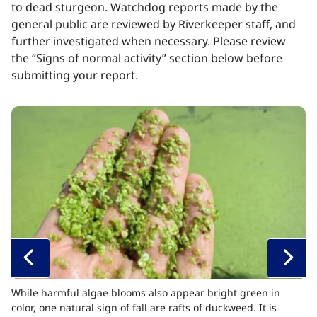
to dead sturgeon. Watchdog reports made by the
general public are reviewed by Riverkeeper staff, and
further investigated when necessary. Please review
the “Signs of normal activity” section below before
submitting your report.​​​​‌ ‍ ​‍​‍‌‍ ‌ ​‍‌‍‍‌‌‍‌ ‌‍‍‌‌‍ ‍​‍​‍​ ‍‍​‍​‍‌ ​ ‌‍​‌‌‍ ‍‌‍‍‌‌ ‌​‌ ‍‌​‍ ‍‌‍‍‌‌‍ ​‍​‍​‍ ​​‍​‍‌‍‍​‌ ​‍‌‍‌‌‌‍‌‍​‍​‍​ ‍‍​‍​‍‌‍‍​‌ ‌​‌ ‌​‌ ​​‌ ​ ​ ‍‍​‍ ​‍ ‌‍​ ‌‍ ‌‌ ​ ​‍ ‍‌‍ ‌‌‍​‌‌‍‍‌‌‍ ‍​‍ ‍​ ​‍​ ​​​ ​‍​ ‌​‌ ​‍‌‍‌‌‌‍‌​‌‍‌‌‌ ​ ‌‍‍‌‌‍‌ ‌‍ ‍​‍ ‍‌ ​‍‌‍‍‌‌ ‌‍‌‍‌‌‌ ​‍‌‍‍ ‌‍‌‌‌‍‌‌‌ ​​‌‍‌‌‌ ​‍​‍ ‍‌‍ ‌ ​‍‌‍‌ ​‍ ‌‍‍‌‌‍ ‍‌ ‌​‌‍‌‌‌‍ ‍‌ ‌​​‍ ‌‍‌‌‌‍‌​‌‍‍‌‌ ‌​​‍ ‌‍ ‌‌‍ ‌‍‌​‌‍‌‌​ ‌‌ ​​‌ ​‍‌‍‌‌‌ ​ ‌‍‌‌‌‍ ‍‌ ‌​‌‍​‌‌ ‌​‌‍‍‌‌‍ ‌‍ ‍​ ‍ ‌‍‍‌‌‍‌​​ ‌‌ ​‍‌‍‌‌‌ ​​‌‍ ‌ ​‍‌ ‌​‌​​‌‌‌​​‌‍ ‌‍ ​‌‍ ​‌ ‌‌‌ ‌​‌‍‌‌‌ ​‍​ ‍ ‌ ‌​‌ ‍‌‌ ​​‌‍‌‌​ ‌‌ ​​‌‍ ‌‍ ​‌‍ ​‌ ‌‌‌ ‌​‌‍‌‌‌ ​‍‌‌ ‌ ​​‌‍​‌‌‍‌ ‌‍‌‌​ ‍ ‌ ​​‌‍​‌‌ ‌​‌‍‍​​ ‌‌‍​ ‌‍ ‌‍ ‍‌ ‌​‌‍‌‌‌‍ ‍‌ ‌​​‍‌‌​ ‌‌‌​​‍‌‌ ‌‍‍ ‌‍‌‌‌ ‍‌​‍‌‌​ ​ ‌​‌​​‍‌‌​ ​ ‌​‌​​‍‌‌​ ​‍​ ​‍​ ​​‌‍‌‌​ ​​‌‍​‍​ ‌‍‌‍​ ​ ​ ​ ‍‌​ ​‍​ ‍​​ ​‍​ ‌​​‍‌‌​ ​‍​ ​‍​‍‌‌​ ‌‌‌​‌​​‍ ‍‌‍​ ‌‍‍​‌‍‍‌‌‍ ​‌‍‌​‌ ​‍‌‍‌‌‌‍ ‍​‍‌‌​ ‌‌‌​​‍‌‌ ‌‍‍ ‌‍‌‌‌ ‍‌​‍‌‌​ ​ ‌​‌​​‍‌‌​ ​ ‌​‌​​‍‌‌​ ​‍​ ​‍​ ‌ ​ ​ ​ ‌ ​ ‍​‌‍​‍​ ‌​‌‍‌​​ ‍‌‌‍​‍‌‍​‍​ ‌​​ ‍​​ ​​​‍‌‌​ ​‍​ ​‍​‍‌‌​ ‌‌‌​‌​​‍ ‍‌ ‌​‌‍‌‌‌ ‍​‌ ‌​​ ‌‍​‍‌‍​‌‌ ​ ‌‍‌‌‌‌‌‌‌ ​‍‌‍ ​​ ‌‌‍‍​‌ ‌​‌ ‌​‌ ​​‌ ​ ​‍‌‌​ ​ ‌​​‌​‍‌‌​ ​‍‌​‌‍​‍‌‌​ ​‍‌​‌‍‌‍​ ‌‍ ‌‌ ​ ​‍ ‍‌‍ ‌‌‍​‌‌‍‍‌‌‍ ‍​‍ ‍​ ​‍​ ​​​ ​‍​ ‌​‌ ​‍‌‍‌‌‌‍‌​‌‍‌‌‌ ​ ‌‍‍‌‌‍‌ ‌‍ ‍​‍ ‍‌ ​‍‌‍‍‌‌ ‌‍‌‍‌‌‌ ​‍‌‍‍ ‌‍‌‌‌‍‌‌‌ ​​‌‍‌‌‌ ​‍​‍ ‍‌‍ ‌ ​‍‌‍‌ ​‍‌‍‌‍‍‌‌‍‌​​ ‌‌ ​‍‌‍‌‌‌ ​​‌‍ ‌ ​‍‌ ‌​‌​​‌‌‌​​‌‍ ‌‍ ​‌‍ ​‌ ‌‌‌ ‌​‌‍‌‌‌ ​‍​‍‌‍‌ ‌​‌ ‍‌‌ ​​‌‍‌‌​ ‌‌ ​​‌‍ ‌‍ ​‌‍ ​‌ ‌‌‌ ‌​‌‍‌‌‌ ​‍‌‌ ‌ ​​‌‍​‌‌‍‌ ‌‍‌‌​‍‌‍‌ ​​‌‍​‌‌ ‌​‌‍‍​​ ‌‌‍​ ‌‍ ‌‍ ‍‌ ‌​‌‍‌‌‌‍ ‍‌ ‌​​‍‌‌​ ‌‌‌​​‍‌‌ ‌‍‍ ‌‍‌‌‌ ‍‌​‍‌‌​ ​ ‌​‌​​‍‌‌​ ​ ‌​‌​​‍‌‌​ ​‍​ ​‍​ ​​‌‍‌‌​ ​​‌‍​‍​ ‌‍‌‍​ ​ ​ ​ ‍‌​ ​‍​ ‍​​ ​‍​ ‌​​‍‌‌​ ​‍​ ​‍​‍‌‌​ ‌‌‌​‌​​‍ ‍‌‍​ ‌‍‍​‌‍‍‌‌‍ ​‌‍‌​‌ ​‍‌‍‌‌‌‍ ‍​‍‌‌​ ‌‌‌​​‍‌‌ ‌‍‍ ‌‍‌‌‌ ‍‌​‍‌‌​ ​ ‌​‌​​‍‌‌​ ​ ‌​‌​​‍‌‌​ ​‍​ ​‍​ ‌ ​ ​ ​ ‌ ​ ‍​‌‍​‍​ ‌​‌‍‌​​ ‍‌‌‍​‍‌‍​‍​ ‌​​ ‍​​ ​​​‍‌‌​ ​‍​ ​‍​‍‌‌​ ‌‌‌​‌​​‍ ‍‌ ‌​‌‍‌‌‌ ‍​‌ ‌​​‍‌‍‌ ​​‌‍‌‌‌ ​‍‌ ​ ‌ ​​‌‍‌‌‌‍​ ‌ ‌​‌‍‍‌‌ ‌‍‌‍‌‌​ ‌‌ ​​‌ ‌‌‌‍​‍‌‍ ​‌‍‍‌‌ ​ ‌‍‍​‌‍‌‌‌‍‌​​‍​‍‌ ‌
While harmful algae blooms also appear bright green in
color, one natural sign of fall are rafts of duckweed. It is
Lo