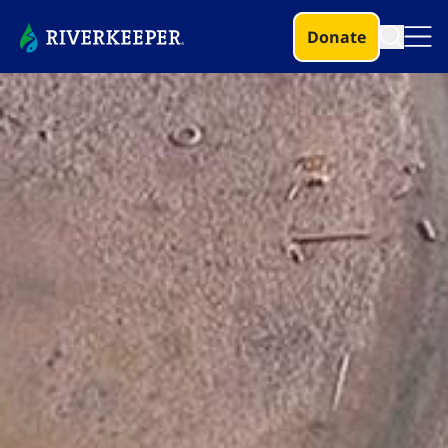
Donate​​​​‌ ‍ ​‍​‍‌‍ ‌ ​‍‌‍‍‌‌‍‌ ‌‍‍‌‌‍ ‍​‍​‍​ ‍‍​‍​‍‌ ​ ‌‍​‌‌‍ ‍‌‍‍‌‌ ‌​‌ ‍‌​‍ ‍‌‍‍‌‌‍ ​‍​‍​‍ ​​‍​‍‌‍‍​‌ ​‍‌‍‌‌‌‍‌‍​‍​‍​ ‍‍​‍​‍‌‍‍​‌ ‌​‌ ‌​‌ ​​‌ ​ ​ ‍‍​‍ ​‍ ‌‍​ ‌‍ ‌‌ ​ ​‍ ‍‌‍ ‌‌‍​‌‌‍‍‌‌‍ ‍​‍ ‍​ ​‍​ ​​​ ​‍​ ‌​‌ ​‍‌‍‌‌‌‍‌​‌‍‌‌‌ ​ ‌‍‍‌‌‍‌ ‌‍ ‍​‍ ‍‌ ​‍‌‍‍‌‌ ‌‍‌‍‌‌‌ ​‍‌‍‍ ‌‍‌‌‌‍‌‌‌ ​​‌‍‌‌‌ ​‍​‍ ‍‌‍ ‌ ​‍‌‍‌ ​‍ ‌‍‍‌‌‍ ‍‌ ‌​‌‍‌‌‌‍ ‍‌ ‌​​‍ ‌‍‌‌‌‍‌​‌‍‍‌‌ ‌​​‍ ‌‍ ‌‌‍ ‌‍‌​‌‍‌‌​ ‌‌ ​​‌ ​‍‌‍‌‌‌ ​ ‌‍‌‌‌‍ ‍‌ ‌​‌‍​‌‌ ‌​‌‍‍‌‌‍ ‌‍ ‍​ ‍ ‌‍‍‌‌‍‌​​ ‌‌‍‍​‌‍‌‌‌‍​‌‌‍‌​‌‍‌‌‌ ​‍​ ‍ ‌ ‌​‌ ‍‌‌ ​​‌‍‌‌​ ‌‌‍‍​‌‍‌‌‌‍​‌‌‍‌​‌‍‌‌‌ ​‍​ ‍ ‌ ​​‌‍​‌‌ ‌​‌‍‍​​ ‌‌‍​ ‌ ‌​‌‍​‌‌‌ ​ ​‍​‍ ‍‌‍ ​‌‍‍‌‌‍ ‍‌‍‍ ​‍ ‍‌ ‌​‌‍‌‌‌ ‍​‌ ‌​​ ‌‍​‍‌‍​‌‌ ​ ‌‍‌‌‌‌‌‌‌ ​‍‌‍ ​​ ‌‌‍‍​‌ ‌​‌ ‌​‌ ​​‌ ​ ​‍‌‌​ ​ ‌​​‌​‍‌‌​ ​‍‌​‌‍​‍‌‌​ ​‍‌​‌‍‌‍​ ‌‍ ‌‌ ​ ​‍ ‍‌‍ ‌‌‍​‌‌‍‍‌‌‍ ‍​‍ ‍​ ​‍​ ​​​ ​‍​ ‌​‌ ​‍‌‍‌‌‌‍‌​‌‍‌‌‌ ​ ‌‍‍‌‌‍‌ ‌‍ ‍​‍ ‍‌ ​‍‌‍‍‌‌ ‌‍‌‍‌‌‌ ​‍‌‍‍ ‌‍‌‌‌‍‌‌‌ ​​‌‍‌‌‌ ​‍​‍ ‍‌‍ ‌ ​‍‌‍‌ ​‍‌‍‌‍‍‌‌‍‌​​ ‌‌‍‍​‌‍‌‌‌‍​‌‌‍‌​‌‍‌‌‌ ​‍​‍‌‍‌ ‌​‌ ‍‌‌ ​​‌‍‌‌​ ‌‌‍‍​‌‍‌‌‌‍​‌‌‍‌​‌‍‌‌‌ ​‍​‍‌‍‌ ​​‌‍​‌‌ ‌​‌‍‍​​ ‌‌‍​ ‌ ‌​‌‍​‌‌‌ ​ ​‍​‍ ‍‌‍ ​‌‍‍‌‌‍ ‍‌‍‍ ​‍ ‍‌ ‌​‌‍‌‌‌ ‍​‌ ‌​​‍‌‍‌ ​​‌‍‌‌‌ ​‍‌ ​ ‌ ​​‌‍‌‌‌‍​ ‌ ‌​‌‍‍‌‌ ‌‍‌‍‌‌​ ‌‌ ​​‌ ‌‌‌‍​‍‌‍ ​‌‍‍‌‌ ​ ‌‍‍​‌‍‌‌‌‍‌​​‍​‍‌ ‌