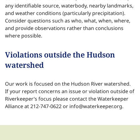
any identifiable source, waterbody, nearby landmarks,
and weather conditions (particularly precipitation).
Consider questions such as who, what, when, where,
and provide observations rather than conclusions
where possible.​​​​‌ ‍ ​‍​‍‌‍ ‌ ​‍‌‍‍‌‌‍‌ ‌‍‍‌‌‍ ‍​‍​‍​ ‍‍​‍​‍‌ ​ ‌‍​‌‌‍ ‍‌‍‍‌‌ ‌​‌ ‍‌​‍ ‍‌‍‍‌‌‍ ​‍​‍​‍ ​​‍​‍‌‍‍​‌ ​‍‌‍‌‌‌‍‌‍​‍​‍​ ‍‍​‍​‍‌‍‍​‌ ‌​‌ ‌​‌ ​​‌ ​ ​ ‍‍​‍ ​‍ ‌‍​ ‌‍ ‌‌ ​ ​‍ ‍‌‍ ‌‌‍​‌‌‍‍‌‌‍ ‍​‍ ‍​ ​‍​ ​​​ ​‍​ ‌​‌ ​‍‌‍‌‌‌‍‌​‌‍‌‌‌ ​ ‌‍‍‌‌‍‌ ‌‍ ‍​‍ ‍‌ ​‍‌‍‍‌‌ ‌‍‌‍‌‌‌ ​‍‌‍‍ ‌‍‌‌‌‍‌‌‌ ​​‌‍‌‌‌ ​‍​‍ ‍‌‍ ‌ ​‍‌‍‌ ​‍ ‌‍‍‌‌‍ ‍‌ ‌​‌‍‌‌‌‍ ‍‌ ‌​​‍ ‌‍‌‌‌‍‌​‌‍‍‌‌ ‌​​‍ ‌‍ ‌‌‍ ‌‍‌​‌‍‌‌​ ‌‌ ​​‌ ​‍‌‍‌‌‌ ​ ‌‍‌‌‌‍ ‍‌ ‌​‌‍​‌‌ ‌​‌‍‍‌‌‍ ‌‍ ‍​ ‍ ‌‍‍‌‌‍‌​​ ‌‌ ​‍‌‍‌‌‌ ​​‌‍ ‌ ​‍‌ ‌​‌​​‌‌‌​​‌‍ ‌‍ ​‌‍ ​‌ ‌‌‌ ‌​‌‍‌‌‌ ​‍​ ‍ ‌ ‌​‌ ‍‌‌ ​​‌‍‌‌​ ‌‌ ​​‌‍ ‌‍ ​‌‍ ​‌ ‌‌‌ ‌​‌‍‌‌‌ ​‍‌‌ ‌ ​​‌‍​‌‌‍‌ ‌‍‌‌​ ‍ ‌ ​​‌‍​‌‌ ‌​‌‍‍​​ ‌‌‍​ ‌‍ ‌‍ ‍‌ ‌​‌‍‌‌‌‍ ‍‌ ‌​​‍‌‌​ ‌‌‌​​‍‌‌ ‌‍‍ ‌‍‌‌‌ ‍‌​‍‌‌​ ​ ‌​‌​​‍‌‌​ ​ ‌​‌​​‍‌‌​ ​‍​ ​‍​ ‌‍​ ‌‍​ ​​‌‍‌‍​ ‌‍​ ​‌‌‍​‌​ ‌​‌‍‌​​ ​​​ ‌‌​ ​​​‍‌‌​ ​‍​ ​‍​‍‌‌​ ‌‌‌​‌​​‍ ‍‌‍​ ‌‍‍​‌‍‍‌‌‍ ​‌‍‌​‌ ​‍‌‍‌‌‌‍ ‍​‍‌‌​ ‌‌‌​​‍‌‌ ‌‍‍ ‌‍‌‌‌ ‍‌​‍‌‌​ ​ ‌​‌​​‍‌‌​ ​ ‌​‌​​‍‌‌​ ​‍​ ​‍​ ‍​‌‍‌​​ ​ ‌‍‌‌​ ​ ‌‍‌​‌‍‌‌​ ‌‍​ ​‍​ ​ ‌‍​ ​ ‌‌​ ​​​‍‌‌​ ​‍​ ​‍​‍‌‌​ ‌‌‌​‌​​‍ ‍‌ ‌​‌‍‌‌‌ ‍​‌ ‌​​ ‌‍​‍‌‍​‌‌ ​ ‌‍‌‌‌‌‌‌‌ ​‍‌‍ ​​ ‌‌‍‍​‌ ‌​‌ ‌​‌ ​​‌ ​ ​‍‌‌​ ​ ‌​​‌​‍‌‌​ ​‍‌​‌‍​‍‌‌​ ​‍‌​‌‍‌‍​ ‌‍ ‌‌ ​ ​‍ ‍‌‍ ‌‌‍​‌‌‍‍‌‌‍ ‍​‍ ‍​ ​‍​ ​​​ ​‍​ ‌​‌ ​‍‌‍‌‌‌‍‌​‌‍‌‌‌ ​ ‌‍‍‌‌‍‌ ‌‍ ‍​‍ ‍‌ ​‍‌‍‍‌‌ ‌‍‌‍‌‌‌ ​‍‌‍‍ ‌‍‌‌‌‍‌‌‌ ​​‌‍‌‌‌ ​‍​‍ ‍‌‍ ‌ ​‍‌‍‌ ​‍‌‍‌‍‍‌‌‍‌​​ ‌‌ ​‍‌‍‌‌‌ ​​‌‍ ‌ ​‍‌ ‌​‌​​‌‌‌​​‌‍ ‌‍ ​‌‍ ​‌ ‌‌‌ ‌​‌‍‌‌‌ ​‍​‍‌‍‌ ‌​‌ ‍‌‌ ​​‌‍‌‌​ ‌‌ ​​‌‍ ‌‍ ​‌‍ ​‌ ‌‌‌ ‌​‌‍‌‌‌ ​‍‌‌ ‌ ​​‌‍​‌‌‍‌ ‌‍‌‌​‍‌‍‌ ​​‌‍​‌‌ ‌​‌‍‍​​ ‌‌‍​ ‌‍ ‌‍ ‍‌ ‌​‌‍‌‌‌‍ ‍‌ ‌​​‍‌‌​ ‌‌‌​​‍‌‌ ‌‍‍ ‌‍‌‌‌ ‍‌​‍‌‌​ ​ ‌​‌​​‍‌‌​ ​ ‌​‌​​‍‌‌​ ​‍​ ​‍​ ‌‍​ ‌‍​ ​​‌‍‌‍​ ‌‍​ ​‌‌‍​‌​ ‌​‌‍‌​​ ​​​ ‌‌​ ​​​‍‌‌​ ​‍​ ​‍​‍‌‌​ ‌‌‌​‌​​‍ ‍‌‍​ ‌‍‍​‌‍‍‌‌‍ ​‌‍‌​‌ ​‍‌‍‌‌‌‍ ‍​‍‌‌​ ‌‌‌​​‍‌‌ ‌‍‍ ‌‍‌‌‌ ‍‌​‍‌‌​ ​ ‌​‌​​‍‌‌​ ​ ‌​‌​​‍‌‌​ ​‍​ ​‍​ ‍​‌‍‌​​ ​ ‌‍‌‌​ ​ ‌‍‌​‌‍‌‌​ ‌‍​ ​‍​ ​ ‌‍​ ​ ‌‌​ ​​​‍‌‌​ ​‍​ ​‍​‍‌‌​ ‌‌‌​‌​​‍ ‍‌ ‌​‌‍‌‌‌ ‍​‌ ‌​​‍‌‍‌ ​​‌‍‌‌‌ ​‍‌ ​ ‌ ​​‌‍‌‌‌‍​ ‌ ‌​‌‍‍‌‌ ‌‍‌‍‌‌​ ‌‌ ​​‌ ‌‌‌‍​‍‌‍ ​‌‍‍‌‌ ​ ‌‍‍​‌‍‌‌‌‍‌​​‍​‍‌ ‌
Violations outside the Hudson
watershed​​​​‌ ‍ ​‍​‍‌‍ ‌ ​‍‌‍‍‌‌‍‌ ‌‍‍‌‌‍ ‍​‍​‍​ ‍‍​‍​‍‌ ​ ‌‍​‌‌‍ ‍‌‍‍‌‌ ‌​‌ ‍‌​‍ ‍‌‍‍‌‌‍ ​‍​‍​‍ ​​‍​‍‌‍‍​‌ ​‍‌‍‌‌‌‍‌‍​‍​‍​ ‍‍​‍​‍‌‍‍​‌ ‌​‌ ‌​‌ ​​‌ ​ ​ ‍‍​‍ ​‍ ‌‍​ ‌‍ ‌‌ ​ ​‍ ‍‌‍ ‌‌‍​‌‌‍‍‌‌‍ ‍​‍ ‍​ ​‍​ ​​​ ​‍​ ‌​‌ ​‍‌‍‌‌‌‍‌​‌‍‌‌‌ ​ ‌‍‍‌‌‍‌ ‌‍ ‍​‍ ‍‌ ​‍‌‍‍‌‌ ‌‍‌‍‌‌‌ ​‍‌‍‍ ‌‍‌‌‌‍‌‌‌ ​​‌‍‌‌‌ ​‍​‍ ‍‌‍ ‌ ​‍‌‍‌ ​‍ ‌‍‍‌‌‍ ‍‌ ‌​‌‍‌‌‌‍ ‍‌ ‌​​‍ ‌‍‌‌‌‍‌​‌‍‍‌‌ ‌​​‍ ‌‍ ‌‌‍ ‌‍‌​‌‍‌‌​ ‌‌ ​​‌ ​‍‌‍‌‌‌ ​ ‌‍‌‌‌‍ ‍‌ ‌​‌‍​‌‌ ‌​‌‍‍‌‌‍ ‌‍ ‍​ ‍ ‌‍‍‌‌‍‌​​ ‌‌ ​‍‌‍‌‌‌ ​​‌‍ ‌ ​‍‌ ‌​‌​​‌‌‌​​‌‍ ‌‍ ​‌‍ ​‌ ‌‌‌ ‌​‌‍‌‌‌ ​‍​ ‍ ‌ ‌​‌ ‍‌‌ ​​‌‍‌‌​ ‌‌ ​​‌‍ ‌‍ ​‌‍ ​‌ ‌‌‌ ‌​‌‍‌‌‌ ​‍‌‌ ‌ ​​‌‍​‌‌‍‌ ‌‍‌‌​ ‍ ‌ ​​‌‍​‌‌ ‌​‌‍‍​​ ‌‌‍​ ‌‍ ‌‍ ‍‌ ‌​‌‍‌‌‌‍ ‍‌ ‌​​‍‌‌​ ‌‌‌​​‍‌‌ ‌‍‍ ‌‍‌‌‌ ‍‌​‍‌‌​ ​ ‌​‌​​‍‌‌​ ​ ‌​‌​​‍‌‌​ ​‍​ ​‍‌‍​ ‌‍‌​‌‍‌​‌‍​‌‌‍‌‌‌‍​‍‌‍‌‌​ ​ ​ ‍‌​ ​ ‌‍‌‌​ ​‍​‍‌‌​ ​‍​ ​‍​‍‌‌​ ‌‌‌​‌​​‍ ‍‌‍​ ‌‍‍​‌‍‍‌‌‍ ​‌‍‌​‌ ​‍‌‍‌‌‌‍ ‍​‍‌‌​ ‌‌‌​​‍‌‌ ‌‍‍ ‌‍‌‌‌ ‍‌​‍‌‌​ ​ ‌​‌​​‍‌‌​ ​ ‌​‌​​‍‌‌​ ​‍​ ​‍​ ​‍​ ‍​​ ‌‍‌‍‌​‌‍​‌​ ‌‍​ ​‍‌‍​‍​ ​​​ ‌‍‌‍‌‍​ ‍​​ ​​​‍‌‌​ ​‍​ ​‍​‍‌‌​ ‌‌‌​‌​​‍ ‍‌ ‌​‌‍‌‌‌ ‍​‌ ‌​​ ‌‍​‍‌‍​‌‌ ​ ‌‍‌‌‌‌‌‌‌ ​‍‌‍ ​​ ‌‌‍‍​‌ ‌​‌ ‌​‌ ​​‌ ​ ​‍‌‌​ ​ ‌​​‌​‍‌‌​ ​‍‌​‌‍​‍‌‌​ ​‍‌​‌‍‌‍​ ‌‍ ‌‌ ​ ​‍ ‍‌‍ ‌‌‍​‌‌‍‍‌‌‍ ‍​‍ ‍​ ​‍​ ​​​ ​‍​ ‌​‌ ​‍‌‍‌‌‌‍‌​‌‍‌‌‌ ​ ‌‍‍‌‌‍‌ ‌‍ ‍​‍ ‍‌ ​‍‌‍‍‌‌ ‌‍‌‍‌‌‌ ​‍‌‍‍ ‌‍‌‌‌‍‌‌‌ ​​‌‍‌‌‌ ​‍​‍ ‍‌‍ ‌ ​‍‌‍‌ ​‍‌‍‌‍‍‌‌‍‌​​ ‌‌ ​‍‌‍‌‌‌ ​​‌‍ ‌ ​‍‌ ‌​‌​​‌‌‌​​‌‍ ‌‍ ​‌‍ ​‌ ‌‌‌ ‌​‌‍‌‌‌ ​‍​‍‌‍‌ ‌​‌ ‍‌‌ ​​‌‍‌‌​ ‌‌ ​​‌‍ ‌‍ ​‌‍ ​‌ ‌‌‌ ‌​‌‍‌‌‌ ​‍‌‌ ‌ ​​‌‍​‌‌‍‌ ‌‍‌‌​‍‌‍‌ ​​‌‍​‌‌ ‌​‌‍‍​​ ‌‌‍​ ‌‍ ‌‍ ‍‌ ‌​‌‍‌‌‌‍ ‍‌ ‌​​‍‌‌​ ‌‌‌​​‍‌‌ ‌‍‍ ‌‍‌‌‌ ‍‌​‍‌‌​ ​ ‌​‌​​‍‌‌​ ​ ‌​‌​​‍‌‌​ ​‍​ ​‍‌‍​ ‌‍‌​‌‍‌​‌‍​‌‌‍‌‌‌‍​‍‌‍‌‌​ ​ ​ ‍‌​ ​ ‌‍‌‌​ ​‍​‍‌‌​ ​‍​ ​‍​‍‌‌​ ‌‌‌​‌​​‍ ‍‌‍​ ‌‍‍​‌‍‍‌‌‍ ​‌‍‌​‌ ​‍‌‍‌‌‌‍ ‍​‍‌‌​ ‌‌‌​​‍‌‌ ‌‍‍ ‌‍‌‌‌ ‍‌​‍‌‌​ ​ ‌​‌​​‍‌‌​ ​ ‌​‌​​‍‌‌​ ​‍​ ​‍​ ​‍​ ‍​​ ‌‍‌‍‌​‌‍​‌​ ‌‍​ ​‍‌‍​‍​ ​​​ ‌‍‌‍‌‍​ ‍​​ ​​​‍‌‌​ ​‍​ ​‍​‍‌‌​ ‌‌‌​‌​​‍ ‍‌ ‌​‌‍‌‌‌ ‍​‌ ‌​​‍‌‍‌ ​​‌‍‌‌‌ ​‍‌ ​ ‌ ​​‌‍‌‌‌‍​ ‌ ‌​‌‍‍‌‌ ‌‍‌‍‌‌​ ‌‌ ​​‌ ‌‌‌‍​‍‌‍ ​‌‍‍‌‌ ​ ‌‍‍​‌‍‌‌‌‍‌​​‍​‍‌ ‌
Our work is focused on the Hudson River watershed.
If your report concerns an issue or violation outside of
Riverkeeper’s focus please contact the Waterkeeper
Alliance at 212-747-0622 or info@waterkeeper.org.​​​​‌ ‍ ​‍​‍‌‍ ‌ ​‍‌‍‍‌‌‍‌ ‌‍‍‌‌‍ ‍​‍​‍​ ‍‍​‍​‍‌ ​ ‌‍​‌‌‍ ‍‌‍‍‌‌ ‌​‌ ‍‌​‍ ‍‌‍‍‌‌‍ ​‍​‍​‍ ​​‍​‍‌‍‍​‌ ​‍‌‍‌‌‌‍‌‍​‍​‍​ ‍‍​‍​‍‌‍‍​‌ ‌​‌ ‌​‌ ​​‌ ​ ​ ‍‍​‍ ​‍ ‌‍​ ‌‍ ‌‌ ​ ​‍ ‍‌‍ ‌‌‍​‌‌‍‍‌‌‍ ‍​‍ ‍​ ​‍​ ​​​ ​‍​ ‌​‌ ​‍‌‍‌‌‌‍‌​‌‍‌‌‌ ​ ‌‍‍‌‌‍‌ ‌‍ ‍​‍ ‍‌ ​‍‌‍‍‌‌ ‌‍‌‍‌‌‌ ​‍‌‍‍ ‌‍‌‌‌‍‌‌‌ ​​‌‍‌‌‌ ​‍​‍ ‍‌‍ ‌ ​‍‌‍‌ ​‍ ‌‍‍‌‌‍ ‍‌ ‌​‌‍‌‌‌‍ ‍‌ ‌​​‍ ‌‍‌‌‌‍‌​‌‍‍‌‌ ‌​​‍ ‌‍ ‌‌‍ ‌‍‌​‌‍‌‌​ ‌‌ ​​‌ ​‍‌‍‌‌‌ ​ ‌‍‌‌‌‍ ‍‌ ‌​‌‍​‌‌ ‌​‌‍‍‌‌‍ ‌‍ ‍​ ‍ ‌‍‍‌‌‍‌​​ ‌‌ ​‍‌‍‌‌‌ ​​‌‍ ‌ ​‍‌ ‌​‌​​‌‌‌​​‌‍ ‌‍ ​‌‍ ​‌ ‌‌‌ ‌​‌‍‌‌‌ ​‍​ ‍ ‌ ‌​‌ ‍‌‌ ​​‌‍‌‌​ ‌‌ ​​‌‍ ‌‍ ​‌‍ ​‌ ‌‌‌ ‌​‌‍‌‌‌ ​‍‌‌ ‌ ​​‌‍​‌‌‍‌ ‌‍‌‌​ ‍ ‌ ​​‌‍​‌‌ ‌​‌‍‍​​ ‌‌‍​ ‌‍ ‌‍ ‍‌ ‌​‌‍‌‌‌‍ ‍‌ ‌​​‍‌‌​ ‌‌‌​​‍‌‌ ‌‍‍ ‌‍‌‌‌ ‍‌​‍‌‌​ ​ ‌​‌​​‍‌‌​ ​ ‌​‌​​‍‌‌​ ​‍​ ​‍​ ‍​‌‍‌‌​ ‌‍‌‍‌‌​ ‌‌‌‍‌‍​ ‍​​ ‍​‌‍​‌​ ​​​ ‌​​ ​ ​‍‌‌​ ​‍​ ​‍​‍‌‌​ ‌‌‌​‌​​‍ ‍‌‍​ ‌‍‍​‌‍‍‌‌‍ ​‌‍‌​‌ ​‍‌‍‌‌‌‍ ‍​‍‌‌​ ‌‌‌​​‍‌‌ ‌‍‍ ‌‍‌‌‌ ‍‌​‍‌‌​ ​ ‌​‌​​‍‌‌​ ​ ‌​‌​​‍‌‌​ ​‍​ ​‍​ ‌ ​ ​ ​ ​‍​ ​‍​ ​ ​ ‍‌​ ​‌‌‍‌‍​ ‌ ​ ​‌‌‍‌​​ ‌‍​ ​​​‍‌‌​ ​‍​ ​‍​‍‌‌​ ‌‌‌​‌​​‍ ‍‌ ‌​‌‍‌‌‌ ‍​‌ ‌​​ ‌‍​‍‌‍​‌‌ ​ ‌‍‌‌‌‌‌‌‌ ​‍‌‍ ​​ ‌‌‍‍​‌ ‌​‌ ‌​‌ ​​‌ ​ ​‍‌‌​ ​ ‌​​‌​‍‌‌​ ​‍‌​‌‍​‍‌‌​ ​‍‌​‌‍‌‍​ ‌‍ ‌‌ ​ ​‍ ‍‌‍ ‌‌‍​‌‌‍‍‌‌‍ ‍​‍ ‍​ ​‍​ ​​​ ​‍​ ‌​‌ ​‍‌‍‌‌‌‍‌​‌‍‌‌‌ ​ ‌‍‍‌‌‍‌ ‌‍ ‍​‍ ‍‌ ​‍‌‍‍‌‌ ‌‍‌‍‌‌‌ ​‍‌‍‍ ‌‍‌‌‌‍‌‌‌ ​​‌‍‌‌‌ ​‍​‍ ‍‌‍ ‌ ​‍‌‍‌ ​‍‌‍‌‍‍‌‌‍‌​​ ‌‌ ​‍‌‍‌‌‌ ​​‌‍ ‌ ​‍‌ ‌​‌​​‌‌‌​​‌‍ ‌‍ ​‌‍ ​‌ ‌‌‌ ‌​‌‍‌‌‌ ​‍​‍‌‍‌ ‌​‌ ‍‌‌ ​​‌‍‌‌​ ‌‌ ​​‌‍ ‌‍ ​‌‍ ​‌ ‌‌‌ ‌​‌‍‌‌‌ ​‍‌‌ ‌ ​​‌‍​‌‌‍‌ ‌‍‌‌​‍‌‍‌ ​​‌‍​‌‌ ‌​‌‍‍​​ ‌‌‍​ ‌‍ ‌‍ ‍‌ ‌​‌‍‌‌‌‍ ‍‌ ‌​​‍‌‌​ ‌‌‌​​‍‌‌ ‌‍‍ ‌‍‌‌‌ ‍‌​‍‌‌​ ​ ‌​‌​​‍‌‌​ ​ ‌​‌​​‍‌‌​ ​‍​ ​‍​ ‍​‌‍‌‌​ ‌‍‌‍‌‌​ ‌‌‌‍‌‍​ ‍​​ ‍​‌‍​‌​ ​​​ ‌​​ ​ ​‍‌‌​ ​‍​ ​‍​‍‌‌​ ‌‌‌​‌​​‍ ‍‌‍​ ‌‍‍​‌‍‍‌‌‍ ​‌‍‌​‌ ​‍‌‍‌‌‌‍ ‍​‍‌‌​ ‌‌‌​​‍‌‌ ‌‍‍ ‌‍‌‌‌ ‍‌​‍‌‌​ ​ ‌​‌​​‍‌‌​ ​ ‌​‌​​‍‌‌​ ​‍​ ​‍​ ‌ ​ ​ ​ ​‍​ ​‍​ ​ ​ ‍‌​ ​‌‌‍‌‍​ ‌ ​ ​‌‌‍‌​​ ‌‍​ ​​​‍‌‌​ ​‍​ ​‍​‍‌‌​ ‌‌‌​‌​​‍ ‍‌ ‌​‌‍‌‌‌ ‍​‌ ‌​​‍‌‍‌ ​​‌‍‌‌‌ ​‍‌ ​ ‌ ​​‌‍‌‌‌‍​ ‌ ‌​‌‍‍‌‌ ‌‍‌‍‌‌​ ‌‌ ​​‌ ‌‌‌‍​‍‌‍ ​‌‍‍‌‌ ​ ‌‍‍​‌‍‌‌‌‍‌​​‍​‍‌ ‌