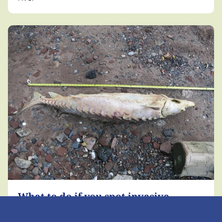
Protect
Restore
Connect
What to do if you spot invasive
species, dead fish, or algae blooms​​​​‌ ‍ ​‍​‍‌‍ ‌ ​‍‌‍‍‌‌‍‌ ‌‍‍‌‌‍ ‍​‍​‍​ ‍‍​‍​‍‌ ​ ‌‍​‌‌‍ ‍‌‍‍‌‌ ‌​‌ ‍‌​‍ ‍‌‍‍‌‌‍ ​‍​‍​‍ ​​‍​‍‌‍‍​‌ ​‍‌‍‌‌‌‍‌‍​‍​‍​ ‍‍​‍​‍‌‍‍​‌ ‌​‌ ‌​‌ ​​‌ ​ ​ ‍‍​‍ ​‍ ‌‍​ ‌‍ ‌‌ ​ ​‍ ‍‌‍ ‌‌‍​‌‌‍‍‌‌‍ ‍​‍ ‍​ ​‍​ ​​​ ​‍​ ‌​‌ ​‍‌‍‌‌‌‍‌​‌‍‌‌‌ ​ ‌‍‍‌‌‍‌ ‌‍ ‍​‍ ‍‌ ​‍‌‍‍‌‌ ‌‍‌‍‌‌‌ ​‍‌‍‍ ‌‍‌‌‌‍‌‌‌ ​​‌‍‌‌‌ ​‍​‍ ‍‌‍ ‌ ​‍‌‍‌ ​‍ ‌‍‍‌‌‍ ‍‌ ‌​‌‍‌‌‌‍ ‍‌ ‌​​‍ ‌‍‌‌‌‍‌​‌‍‍‌‌ ‌​​‍ ‌‍ ‌‌‍ ‌‍‌​‌‍‌‌​ ‌‌ ​​‌ ​‍‌‍‌‌‌ ​ ‌‍‌‌‌‍ ‍‌ ‌​‌‍​‌‌ ‌​‌‍‍‌‌‍ ‌‍ ‍​ ‍ ‌‍‍‌‌‍‌​​ ‌​ ​ ​ ​‌‌‍‌​​ ​ ‌‍‌​​ ​‌​ ​‍​ ‌ ​‍ ‌​ ‌‌​ ​ ​ ‌‌‌‍‌‍​‍ ‌​ ‌​​ ​ ‌‍‌​​ ​​​‍ ‌‌‍​‍‌‍‌‍​ ‍​​ ​‍​‍ ‌‌‍​‌‌‍‌‍​ ‍​​ ‍‌​ ‌​​ ‍​‌‍​‌​ ‌‌​ ​‍​ ‍​​ ​​‌‍‌‍​ ‍ ‌ ‌​‌ ‍‌‌ ​​‌‍‌‌​ ‌‌ ‌​‌‍ ‌‍ ‌‍ ​​ ‍ ‌ ​​‌‍​‌‌ ‌​‌‍‍​​ ‌‌ ‌​‌‍‍‌‌ ‌​‌‍ ​‌‍‌‌​ ‌‍​‍‌‍​‌‌ ​ ‌‍‌‌‌‌‌‌‌ ​‍‌‍ ​​ ‌‌‍‍​‌ ‌​‌ ‌​‌ ​​‌ ​ ​‍‌‌​ ​ ‌​​‌​‍‌‌​ ​‍‌​‌‍​‍‌‌​ ​‍‌​‌‍‌‍​ ‌‍ ‌‌ ​ ​‍ ‍‌‍ ‌‌‍​‌‌‍‍‌‌‍ ‍​‍ ‍​ ​‍​ ​​​ ​‍​ ‌​‌ ​‍‌‍‌‌‌‍‌​‌‍‌‌‌ ​ ‌‍‍‌‌‍‌ ‌‍ ‍​‍ ‍‌ ​‍‌‍‍‌‌ ‌‍‌‍‌‌‌ ​‍‌‍‍ ‌‍‌‌‌‍‌‌‌ ​​‌‍‌‌‌ ​‍​‍ ‍‌‍ ‌ ​‍‌‍‌ ​‍‌‍‌‍‍‌‌‍‌​​ ‌​ ​ ​ ​‌‌‍‌​​ ​ ‌‍‌​​ ​‌​ ​‍​ ‌ ​‍ ‌​ ‌‌​ ​ ​ ‌‌‌‍‌‍​‍ ‌​ ‌​​ ​ ‌‍‌​​ ​​​‍ ‌‌‍​‍‌‍‌‍​ ‍​​ ​‍​‍ ‌‌‍​‌‌‍‌‍​ ‍​​ ‍‌​ ‌​​ ‍​‌‍​‌​ ‌‌​ ​‍​ ‍​​ ​​‌‍‌‍​‍‌‍‌ ‌​‌ ‍‌‌ ​​‌‍‌‌​ ‌‌ ‌​‌‍ ‌‍ ‌‍ ​​‍‌‍‌ ​​‌‍​‌‌ ‌​‌‍‍​​ ‌‌ ‌​‌‍‍‌‌ ‌​‌‍ ​‌‍‌‌​‍‌‍‌ ​​‌‍‌‌‌ ​‍‌ ​ ‌ ​​‌‍‌‌‌‍​ ‌ ‌​‌‍‍‌‌ ‌‍‌‍‌‌​ ‌‌ ​​‌ ‌‌‌‍​‍‌‍ ​‌‍‍‌‌ ​ ‌‍‍​‌‍‌‌‌‍‌​​‍​‍‌ ‌