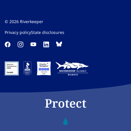
©
2026
Riverkeeper
Privacy policy​​​​‌ ‍ ​‍​‍‌‍ ‌ ​‍‌‍‍‌‌‍‌ ‌‍‍‌‌‍ ‍​‍​‍​ ‍‍​‍​‍‌ ​ ‌‍​‌‌‍ ‍‌‍‍‌‌ ‌​‌ ‍‌​‍ ‍‌‍‍‌‌‍ ​‍​‍​‍ ​​‍​‍‌‍‍​‌ ​‍‌‍‌‌‌‍‌‍​‍​‍​ ‍‍​‍​‍‌‍‍​‌ ‌​‌ ‌​‌ ​​‌ ​ ​ ‍‍​‍ ​‍ ‌‍​ ‌‍ ‌‌ ​ ​‍ ‍‌‍ ‌‌‍​‌‌‍‍‌‌‍ ‍​‍ ‍​ ​‍​ ​​​ ​‍​ ‌​‌ ​‍‌‍‌‌‌‍‌​‌‍‌‌‌ ​ ‌‍‍‌‌‍‌ ‌‍ ‍​‍ ‍‌ ​‍‌‍‍‌‌ ‌‍‌‍‌‌‌ ​‍‌‍‍ ‌‍‌‌‌‍‌‌‌ ​​‌‍‌‌‌ ​‍​‍ ‍‌‍ ‌ ​‍‌‍‌ ​‍ ‌‍‍‌‌‍ ‍‌ ‌​‌‍‌‌‌‍ ‍‌ ‌​​‍ ‌‍‌‌‌‍‌​‌‍‍‌‌ ‌​​‍ ‌‍ ‌‌‍ ‌‍‌​‌‍‌‌​ ‌‌ ​​‌ ​‍‌‍‌‌‌ ​ ‌‍‌‌‌‍ ‍‌ ‌​‌‍​‌‌ ‌​‌‍‍‌‌‍ ‌‍ ‍​ ‍ ‌‍‍‌‌‍‌​​ ‌‌‍‌‍‌‍ ‌‍ ‌ ‌​‌‍‌‌‌ ​‍​ ‍ ‌ ‌​‌ ‍‌‌ ​​‌‍‌‌​ ‌‌‍‌‍‌‍ ‌‍ ‌ ‌​‌‍‌‌‌ ​‍​ ‍ ‌ ​​‌‍​‌‌ ‌​‌‍‍​​ ‌‌‍​‌‌‍‌​‌‍‌​‌‍‍‌‌ ‌​‌‍‍‌‌‍ ‌‍ ‍‌‍​‌‌‍ ​‌​ ​‌‍‍‌‌‍ ‍‌‍‍ ‌ ​ ​‍‌‌​ ‌‌‌​​‍‌‌ ‌‍‍ ‌‍‌‌‌ ‍‌​‍‌‌​ ​ ‌​‌​​‍‌‌​ ​ ‌​‌​​‍‌‌​ ​‍​ ​‍‌‍​ ‌‍‌‍​ ​​​ ​‍​ ​‌​ ‌‍​ ‍‌​ ‌​​ ‌​‌‍​‌​ ​‍‌‍​ ​‍‌‌​ ​‍​ ​‍​‍‌‌​ ‌‌‌​‌​​‍ ‍‌ ‌​‌‍‌‌‌ ‍​‌ ‌​​ ‌‍​‍‌‍​‌‌ ​ ‌‍‌‌‌‌‌‌‌ ​‍‌‍ ​​ ‌‌‍‍​‌ ‌​‌ ‌​‌ ​​‌ ​ ​‍‌‌​ ​ ‌​​‌​‍‌‌​ ​‍‌​‌‍​‍‌‌​ ​‍‌​‌‍‌‍​ ‌‍ ‌‌ ​ ​‍ ‍‌‍ ‌‌‍​‌‌‍‍‌‌‍ ‍​‍ ‍​ ​‍​ ​​​ ​‍​ ‌​‌ ​‍‌‍‌‌‌‍‌​‌‍‌‌‌ ​ ‌‍‍‌‌‍‌ ‌‍ ‍​‍ ‍‌ ​‍‌‍‍‌‌ ‌‍‌‍‌‌‌ ​‍‌‍‍ ‌‍‌‌‌‍‌‌‌ ​​‌‍‌‌‌ ​‍​‍ ‍‌‍ ‌ ​‍‌‍‌ ​‍‌‍‌‍‍‌‌‍‌​​ ‌‌‍‌‍‌‍ ‌‍ ‌ ‌​‌‍‌‌‌ ​‍​‍‌‍‌ ‌​‌ ‍‌‌ ​​‌‍‌‌​ ‌‌‍‌‍‌‍ ‌‍ ‌ ‌​‌‍‌‌‌ ​‍​‍‌‍‌ ​​‌‍​‌‌ ‌​‌‍‍​​ ‌‌‍​‌‌‍‌​‌‍‌​‌‍‍‌‌ ‌​‌‍‍‌‌‍ ‌‍ ‍‌‍​‌‌‍ ​‌​ ​‌‍‍‌‌‍ ‍‌‍‍ ‌ ​ ​‍‌‌​ ‌‌‌​​‍‌‌ ‌‍‍ ‌‍‌‌‌ ‍‌​‍‌‌​ ​ ‌​‌​​‍‌‌​ ​ ‌​‌​​‍‌‌​ ​‍​ ​‍‌‍​ ‌‍‌‍​ ​​​ ​‍​ ​‌​ ‌‍​ ‍‌​ ‌​​ ‌​‌‍​‌​ ​‍‌‍​ ​‍‌‌​ ​‍​ ​‍​‍‌‌​ ‌‌‌​‌​​‍ ‍‌ ‌​‌‍‌‌‌ ‍​‌ ‌​​‍‌‍‌ ​​‌‍‌‌‌ ​‍‌ ​ ‌ ​​‌‍‌‌‌‍​ ‌ ‌​‌‍‍‌‌ ‌‍‌‍‌‌​ ‌‌ ​​‌ ‌‌‌‍​‍‌‍ ​‌‍‍‌‌ ​ ‌‍‍​‌‍‌‌‌‍‌​​‍​‍‌ ‌
State disclosures​​​​‌ ‍ ​‍​‍‌‍ ‌ ​‍‌‍‍‌‌‍‌ ‌‍‍‌‌‍ ‍​‍​‍​ ‍‍​‍​‍‌ ​ ‌‍​‌‌‍ ‍‌‍‍‌‌ ‌​‌ ‍‌​‍ ‍‌‍‍‌‌‍ ​‍​‍​‍ ​​‍​‍‌‍‍​‌ ​‍‌‍‌‌‌‍‌‍​‍​‍​ ‍‍​‍​‍‌‍‍​‌ ‌​‌ ‌​‌ ​​‌ ​ ​ ‍‍​‍ ​‍ ‌‍​ ‌‍ ‌‌ ​ ​‍ ‍‌‍ ‌‌‍​‌‌‍‍‌‌‍ ‍​‍ ‍​ ​‍​ ​​​ ​‍​ ‌​‌ ​‍‌‍‌‌‌‍‌​‌‍‌‌‌ ​ ‌‍‍‌‌‍‌ ‌‍ ‍​‍ ‍‌ ​‍‌‍‍‌‌ ‌‍‌‍‌‌‌ ​‍‌‍‍ ‌‍‌‌‌‍‌‌‌ ​​‌‍‌‌‌ ​‍​‍ ‍‌‍ ‌ ​‍‌‍‌ ​‍ ‌‍‍‌‌‍ ‍‌ ‌​‌‍‌‌‌‍ ‍‌ ‌​​‍ ‌‍‌‌‌‍‌​‌‍‍‌‌ ‌​​‍ ‌‍ ‌‌‍ ‌‍‌​‌‍‌‌​ ‌‌ ​​‌ ​‍‌‍‌‌‌ ​ ‌‍‌‌‌‍ ‍‌ ‌​‌‍​‌‌ ‌​‌‍‍‌‌‍ ‌‍ ‍​ ‍ ‌‍‍‌‌‍‌​​ ‌‌‍‌‍‌‍ ‌‍ ‌ ‌​‌‍‌‌‌ ​‍​ ‍ ‌ ‌​‌ ‍‌‌ ​​‌‍‌‌​ ‌‌‍‌‍‌‍ ‌‍ ‌ ‌​‌‍‌‌‌ ​‍​ ‍ ‌ ​​‌‍​‌‌ ‌​‌‍‍​​ ‌‌‍​‌‌‍‌​‌‍‌​‌‍‍‌‌ ‌​‌‍‍‌‌‍ ‌‍ ‍‌‍​‌‌‍ ​‌​ ​‌‍‍‌‌‍ ‍‌‍‍ ‌ ​ ​‍‌‌​ ‌‌‌​​‍‌‌ ‌‍‍ ‌‍‌‌‌ ‍‌​‍‌‌​ ​ ‌​‌​​‍‌‌​ ​ ‌​‌​​‍‌‌​ ​‍​ ​‍​ ‌‍‌‍​ ‌‍‌‌​ ‍​‌‍‌‌​ ​​‌‍‌​​ ​‍‌‍​‌​ ‌​​ ‍​​ ‍​​‍‌‌​ ​‍​ ​‍​‍‌‌​ ‌‌‌​‌​​‍ ‍‌ ‌​‌‍‌‌‌ ‍​‌ ‌​​ ‌‍​‍‌‍​‌‌ ​ ‌‍‌‌‌‌‌‌‌ ​‍‌‍ ​​ ‌‌‍‍​‌ ‌​‌ ‌​‌ ​​‌ ​ ​‍‌‌​ ​ ‌​​‌​‍‌‌​ ​‍‌​‌‍​‍‌‌​ ​‍‌​‌‍‌‍​ ‌‍ ‌‌ ​ ​‍ ‍‌‍ ‌‌‍​‌‌‍‍‌‌‍ ‍​‍ ‍​ ​‍​ ​​​ ​‍​ ‌​‌ ​‍‌‍‌‌‌‍‌​‌‍‌‌‌ ​ ‌‍‍‌‌‍‌ ‌‍ ‍​‍ ‍‌ ​‍‌‍‍‌‌ ‌‍‌‍‌‌‌ ​‍‌‍‍ ‌‍‌‌‌‍‌‌‌ ​​‌‍‌‌‌ ​‍​‍ ‍‌‍ ‌ ​‍‌‍‌ ​‍‌‍‌‍‍‌‌‍‌​​ ‌‌‍‌‍‌‍ ‌‍ ‌ ‌​‌‍‌‌‌ ​‍​‍‌‍‌ ‌​‌ ‍‌‌ ​​‌‍‌‌​ ‌‌‍‌‍‌‍ ‌‍ ‌ ‌​‌‍‌‌‌ ​‍​‍‌‍‌ ​​‌‍​‌‌ ‌​‌‍‍​​ ‌‌‍​‌‌‍‌​‌‍‌​‌‍‍‌‌ ‌​‌‍‍‌‌‍ ‌‍ ‍‌‍​‌‌‍ ​‌​ ​‌‍‍‌‌‍ ‍‌‍‍ ‌ ​ ​‍‌‌​ ‌‌‌​​‍‌‌ ‌‍‍ ‌‍‌‌‌ ‍‌​‍‌‌​ ​ ‌​‌​​‍‌‌​ ​ ‌​‌​​‍‌‌​ ​‍​ ​‍​ ‌‍‌‍​ ‌‍‌‌​ ‍​‌‍‌‌​ ​​‌‍‌​​ ​‍‌‍​‌​ ‌​​ ‍​​ ‍​​‍‌‌​ ​‍​ ​‍​‍‌‌​ ‌‌‌​‌​​‍ ‍‌ ‌​‌‍‌‌‌ ‍​‌ ‌​​‍‌‍‌ ​​‌‍‌‌‌ ​‍‌ ​ ‌ ​​‌‍‌‌‌‍​ ‌ ‌​‌‍‍‌‌ ‌‍‌‍‌‌​ ‌‌ ​​‌ ‌‌‌‍​‍‌‍ ​‌‍‍‌‌ ​ ‌‍‍​‌‍‌‌‌‍‌​​‍​‍‌ ‌
Protect