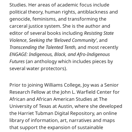
Studies. Her areas of academic focus include
political theory, human rights, antiblackness and
genocide, feminisms, and transforming the
carceral justice system. She is the author and
editor of several books including ​​​​‌ ‍ ​‍​‍‌‍ ‌ ​‍‌‍‍‌‌‍‌ ‌‍‍‌‌‍ ‍​‍​‍​ ‍‍​‍​‍‌ ​ ‌‍​‌‌‍ ‍‌‍‍‌‌ ‌​‌ ‍‌​‍ ‍‌‍‍‌‌‍ ​‍​‍​‍ ​​‍​‍‌‍‍​‌ ​‍‌‍‌‌‌‍‌‍​‍​‍​ ‍‍​‍​‍‌‍‍​‌ ‌​‌ ‌​‌ ​​‌ ​ ​ ‍‍​‍ ​‍ ‌‍​ ‌‍ ‌‌ ​ ​‍ ‍‌‍ ‌‌‍​‌‌‍‍‌‌‍ ‍​‍ ‍​ ​‍​ ​​​ ​‍​ ‌​‌ ​‍‌‍‌‌‌‍‌​‌‍‌‌‌ ​ ‌‍‍‌‌‍‌ ‌‍ ‍​‍ ‍‌ ​‍‌‍‍‌‌ ‌‍‌‍‌‌‌ ​‍‌‍‍ ‌‍‌‌‌‍‌‌‌ ​​‌‍‌‌‌ ​‍​‍ ‍‌‍ ‌ ​‍‌‍‌ ​‍ ‌‍‍‌‌‍ ‍‌ ‌​‌‍‌‌‌‍ ‍‌ ‌​​‍ ‌‍‌‌‌‍‌​‌‍‍‌‌ ‌​​‍ ‌‍ ‌‌‍ ‌‍‌​‌‍‌‌​ ‌‌ ​​‌ ​‍‌‍‌‌‌ ​ ‌‍‌‌‌‍ ‍‌ ‌​‌‍​‌‌ ‌​‌‍‍‌‌‍ ‌‍ ‍​ ‍ ‌‍‍‌‌‍‌​​ ‌‌‍‌​​ ​‌​ ‌​‌‍​‌‌‍​ ‌‍​‌​ ‌​‌‍‌‍​‍ ‌‌‍​‌​ ‌ ‌‍‌‌​ ‌‌​‍ ‌​ ‌​​ ​​‌‍‌​​ ‌ ​‍ ‌‌‍​‍‌‍‌‍​ ‌‌‌‍‌‍​‍ ‌​ ​ ​ ‌‍​ ‌‍‌‍​‍​ ​ ‌‍​ ​ ‌‌​ ‌ ‌‍​ ‌‍​ ‌‍​‍​ ‌‌​ ‍ ‌ ‌​‌ ‍‌‌ ​​‌‍‌‌​ ‌‌ ​​‌‍‌‌‌ ​‍‌ ​ ‌‍ ‌‍ ‍​ ‍ ‌ ​​‌‍​‌‌ ‌​‌‍‍​​ ‌‌‍​ ‌‍ ‌‍ ‍‌ ‌​‌‍‌‌‌‍ ‍‌ ‌​​‍‌‌​ ‌‌‌​​‍‌‌ ‌‍‍ ‌‍‌‌‌ ‍‌​‍‌‌​ ​ ‌​‌​​‍‌‌​ ​ ‌​‌​​‍‌‌​ ​‍​ ​‍​ ‍​‌‍​‍​ ​‌​ ​ ​ ​ ‌‍‌‍​ ​​​ ​​​ ‌‌‌‍​‌‌‍‌​‌‍‌‌​‍‌‌​ ​‍​ ​‍​‍‌‌​ ‌‌‌​‌​​‍ ‍‌‍​ ‌‍‍​‌‍‍‌‌‍ ​‌‍‌​‌ ​‍‌‍‌‌‌‍ ‍​‍‌‌​ ‌‌‌​​‍‌‌ ‌‍‍ ‌‍‌‌‌ ‍‌​‍‌‌​ ​ ‌​‌​​‍‌‌​ ​ ‌​‌​​‍‌‌​ ​‍​ ​‍​ ‍​‌‍​‍​ ​‌​ ​ ​ ​ ‌‍‌‍​ ​​​ ​​​ ‌‌‌‍​‌‌‍‌​‌‍‌‌​ ​​​‍‌‌​ ​‍​ ​‍​‍‌‌​ ‌‌‌​‌​​‍ ‍‌ ‌​‌‍‌‌‌ ‍​‌ ‌​​ ‌‍​‍‌‍​‌‌ ​ ‌‍‌‌‌‌‌‌‌ ​‍‌‍ ​​ ‌‌‍‍​‌ ‌​‌ ‌​‌ ​​‌ ​ ​‍‌‌​ ​ ‌​​‌​‍‌‌​ ​‍‌​‌‍​‍‌‌​ ​‍‌​‌‍‌‍​ ‌‍ ‌‌ ​ ​‍ ‍‌‍ ‌‌‍​‌‌‍‍‌‌‍ ‍​‍ ‍​ ​‍​ ​​​ ​‍​ ‌​‌ ​‍‌‍‌‌‌‍‌​‌‍‌‌‌ ​ ‌‍‍‌‌‍‌ ‌‍ ‍​‍ ‍‌ ​‍‌‍‍‌‌ ‌‍‌‍‌‌‌ ​‍‌‍‍ ‌‍‌‌‌‍‌‌‌ ​​‌‍‌‌‌ ​‍​‍ ‍‌‍ ‌ ​‍‌‍‌ ​‍‌‍‌‍‍‌‌‍‌​​ ‌‌‍‌​​ ​‌​ ‌​‌‍​‌‌‍​ ‌‍​‌​ ‌​‌‍‌‍​‍ ‌‌‍​‌​ ‌ ‌‍‌‌​ ‌‌​‍ ‌​ ‌​​ ​​‌‍‌​​ ‌ ​‍ ‌‌‍​‍‌‍‌‍​ ‌‌‌‍‌‍​‍ ‌​ ​ ​ ‌‍​ ‌‍‌‍​‍​ ​ ‌‍​ ​ ‌‌​ ‌ ‌‍​ ‌‍​ ‌‍​‍​ ‌‌​‍‌‍‌ ‌​‌ ‍‌‌ ​​‌‍‌‌​ ‌‌ ​​‌‍‌‌‌ ​‍‌ ​ ‌‍ ‌‍ ‍​‍‌‍‌ ​​‌‍​‌‌ ‌​‌‍‍​​ ‌‌‍​ ‌‍ ‌‍ ‍‌ ‌​‌‍‌‌‌‍ ‍‌ ‌​​‍‌‌​ ‌‌‌​​‍‌‌ ‌‍‍ ‌‍‌‌‌ ‍‌​‍‌‌​ ​ ‌​‌​​‍‌‌​ ​ ‌​‌​​‍‌‌​ ​‍​ ​‍​ ‍​‌‍​‍​ ​‌​ ​ ​ ​ ‌‍‌‍​ ​​​ ​​​ ‌‌‌‍​‌‌‍‌​‌‍‌‌​‍‌‌​ ​‍​ ​‍​‍‌‌​ ‌‌‌​‌​​‍ ‍‌‍​ ‌‍‍​‌‍‍‌‌‍ ​‌‍‌​‌ ​‍‌‍‌‌‌‍ ‍​‍‌‌​ ‌‌‌​​‍‌‌ ‌‍‍ ‌‍‌‌‌ ‍‌​‍‌‌​ ​ ‌​‌​​‍‌‌​ ​ ‌​‌​​‍‌‌​ ​‍​ ​‍​ ‍​‌‍​‍​ ​‌​ ​ ​ ​ ‌‍‌‍​ ​​​ ​​​ ‌‌‌‍​‌‌‍‌​‌‍‌‌​ ​​​‍‌‌​ ​‍​ ​‍​‍‌‌​ ‌‌‌​‌​​‍ ‍‌ ‌​‌‍‌‌‌ ‍​‌ ‌​​‍‌‍‌ ​​‌‍‌‌‌ ​‍‌ ​ ‌ ​​‌‍‌‌‌‍​ ‌ ‌​‌‍‍‌‌ ‌‍‌‍‌‌​ ‌‌ ​​‌ ‌‌‌‍​‍‌‍ ​‌‍‍‌‌ ​ ‌‍‍​‌‍‌‌‌‍‌​​‍​‍‌ ‌
Resisting State
Violence​​​​‌ ‍ ​‍​‍‌‍ ‌ ​‍‌‍‍‌‌‍‌ ‌‍‍‌‌‍ ‍​‍​‍​ ‍‍​‍​‍‌ ​ ‌‍​‌‌‍ ‍‌‍‍‌‌ ‌​‌ ‍‌​‍ ‍‌‍‍‌‌‍ ​‍​‍​‍ ​​‍​‍‌‍‍​‌ ​‍‌‍‌‌‌‍‌‍​‍​‍​ ‍‍​‍​‍‌‍‍​‌ ‌​‌ ‌​‌ ​​‌ ​ ​ ‍‍​‍ ​‍ ‌‍​ ‌‍ ‌‌ ​ ​‍ ‍‌‍ ‌‌‍​‌‌‍‍‌‌‍ ‍​‍ ‍​ ​‍​ ​​​ ​‍​ ‌​‌ ​‍‌‍‌‌‌‍‌​‌‍‌‌‌ ​ ‌‍‍‌‌‍‌ ‌‍ ‍​‍ ‍‌ ​‍‌‍‍‌‌ ‌‍‌‍‌‌‌ ​‍‌‍‍ ‌‍‌‌‌‍‌‌‌ ​​‌‍‌‌‌ ​‍​‍ ‍‌‍ ‌ ​‍‌‍‌ ​‍ ‌‍‍‌‌‍ ‍‌ ‌​‌‍‌‌‌‍ ‍‌ ‌​​‍ ‌‍‌‌‌‍‌​‌‍‍‌‌ ‌​​‍ ‌‍ ‌‌‍ ‌‍‌​‌‍‌‌​ ‌‌ ​​‌ ​‍‌‍‌‌‌ ​ ‌‍‌‌‌‍ ‍‌ ‌​‌‍​‌‌ ‌​‌‍‍‌‌‍ ‌‍ ‍​ ‍ ‌‍‍‌‌‍‌​​ ‌‌‍‌​​ ​‌​ ‌​‌‍​‌‌‍​ ‌‍​‌​ ‌​‌‍‌‍​‍ ‌‌‍​‌​ ‌ ‌‍‌‌​ ‌‌​‍ ‌​ ‌​​ ​​‌‍‌​​ ‌ ​‍ ‌‌‍​‍‌‍‌‍​ ‌‌‌‍‌‍​‍ ‌​ ​ ​ ‌‍​ ‌‍‌‍​‍​ ​ ‌‍​ ​ ‌‌​ ‌ ‌‍​ ‌‍​ ‌‍​‍​ ‌‌​ ‍ ‌ ‌​‌ ‍‌‌ ​​‌‍‌‌​ ‌‌ ​​‌‍‌‌‌ ​‍‌ ​ ‌‍ ‌‍ ‍​ ‍ ‌ ​​‌‍​‌‌ ‌​‌‍‍​​ ‌‌‍​ ‌‍ ‌‍ ‍‌ ‌​‌‍‌‌‌‍ ‍‌ ‌​​‍‌‌​ ‌‌‌​​‍‌‌ ‌‍‍ ‌‍‌‌‌ ‍‌​‍‌‌​ ​ ‌​‌​​‍‌‌​ ​ ‌​‌​​‍‌‌​ ​‍​ ​‍​ ‍​‌‍​‍​ ​‌​ ​ ​ ​ ‌‍‌‍​ ​​​ ​​​ ‌‌‌‍​‌‌‍‌​‌‍‌‌​‍‌‌​ ​‍​ ​‍​‍‌‌​ ‌‌‌​‌​​‍ ‍‌‍​ ‌‍‍​‌‍‍‌‌‍ ​‌‍‌​‌ ​‍‌‍‌‌‌‍ ‍​‍‌‌​ ‌‌‌​​‍‌‌ ‌‍‍ ‌‍‌‌‌ ‍‌​‍‌‌​ ​ ‌​‌​​‍‌‌​ ​ ‌​‌​​‍‌‌​ ​‍​ ​‍​ ‍​‌‍​‍​ ​‌​ ​ ​ ​ ‌‍‌‍​ ​​​ ​​​ ‌‌‌‍​‌‌‍‌​‌‍‌‌​ ​‌​‍‌‌​ ​‍​ ​‍​‍‌‌​ ‌‌‌​‌​​‍ ‍‌ ‌​‌‍‌‌‌ ‍​‌ ‌​​ ‌‍​‍‌‍​‌‌ ​ ‌‍‌‌‌‌‌‌‌ ​‍‌‍ ​​ ‌‌‍‍​‌ ‌​‌ ‌​‌ ​​‌ ​ ​‍‌‌​ ​ ‌​​‌​‍‌‌​ ​‍‌​‌‍​‍‌‌​ ​‍‌​‌‍‌‍​ ‌‍ ‌‌ ​ ​‍ ‍‌‍ ‌‌‍​‌‌‍‍‌‌‍ ‍​‍ ‍​ ​‍​ ​​​ ​‍​ ‌​‌ ​‍‌‍‌‌‌‍‌​‌‍‌‌‌ ​ ‌‍‍‌‌‍‌ ‌‍ ‍​‍ ‍‌ ​‍‌‍‍‌‌ ‌‍‌‍‌‌‌ ​‍‌‍‍ ‌‍‌‌‌‍‌‌‌ ​​‌‍‌‌‌ ​‍​‍ ‍‌‍ ‌ ​‍‌‍‌ ​‍‌‍‌‍‍‌‌‍‌​​ ‌‌‍‌​​ ​‌​ ‌​‌‍​‌‌‍​ ‌‍​‌​ ‌​‌‍‌‍​‍ ‌‌‍​‌​ ‌ ‌‍‌‌​ ‌‌​‍ ‌​ ‌​​ ​​‌‍‌​​ ‌ ​‍ ‌‌‍​‍‌‍‌‍​ ‌‌‌‍‌‍​‍ ‌​ ​ ​ ‌‍​ ‌‍‌‍​‍​ ​ ‌‍​ ​ ‌‌​ ‌ ‌‍​ ‌‍​ ‌‍​‍​ ‌‌​‍‌‍‌ ‌​‌ ‍‌‌ ​​‌‍‌‌​ ‌‌ ​​‌‍‌‌‌ ​‍‌ ​ ‌‍ ‌‍ ‍​‍‌‍‌ ​​‌‍​‌‌ ‌​‌‍‍​​ ‌‌‍​ ‌‍ ‌‍ ‍‌ ‌​‌‍‌‌‌‍ ‍‌ ‌​​‍‌‌​ ‌‌‌​​‍‌‌ ‌‍‍ ‌‍‌‌‌ ‍‌​‍‌‌​ ​ ‌​‌​​‍‌‌​ ​ ‌​‌​​‍‌‌​ ​‍​ ​‍​ ‍​‌‍​‍​ ​‌​ ​ ​ ​ ‌‍‌‍​ ​​​ ​​​ ‌‌‌‍​‌‌‍‌​‌‍‌‌​‍‌‌​ ​‍​ ​‍​‍‌‌​ ‌‌‌​‌​​‍ ‍‌‍​ ‌‍‍​‌‍‍‌‌‍ ​‌‍‌​‌ ​‍‌‍‌‌‌‍ ‍​‍‌‌​ ‌‌‌​​‍‌‌ ‌‍‍ ‌‍‌‌‌ ‍‌​‍‌‌​ ​ ‌​‌​​‍‌‌​ ​ ‌​‌​​‍‌‌​ ​‍​ ​‍​ ‍​‌‍​‍​ ​‌​ ​ ​ ​ ‌‍‌‍​ ​​​ ​​​ ‌‌‌‍​‌‌‍‌​‌‍‌‌​ ​‌​‍‌‌​ ​‍​ ​‍​‍‌‌​ ‌‌‌​‌​​‍ ‍‌ ‌​‌‍‌‌‌ ‍​‌ ‌​​‍‌‍‌ ​​‌‍‌‌‌ ​‍‌ ​ ‌ ​​‌‍‌‌‌‍​ ‌ ‌​‌‍‍‌‌ ‌‍‌‍‌‌​ ‌‌ ​​‌ ‌‌‌‍​‍‌‍ ​‌‍‍‌‌ ​ ‌‍‍​‌‍‌‌‌‍‌​​‍​‍‌ ‌
, ​​​​‌ ‍ ​‍​‍‌‍ ‌ ​‍‌‍‍‌‌‍‌ ‌‍‍‌‌‍ ‍​‍​‍​ ‍‍​‍​‍‌ ​ ‌‍​‌‌‍ ‍‌‍‍‌‌ ‌​‌ ‍‌​‍ ‍‌‍‍‌‌‍ ​‍​‍​‍ ​​‍​‍‌‍‍​‌ ​‍‌‍‌‌‌‍‌‍​‍​‍​ ‍‍​‍​‍‌‍‍​‌ ‌​‌ ‌​‌ ​​‌ ​ ​ ‍‍​‍ ​‍ ‌‍​ ‌‍ ‌‌ ​ ​‍ ‍‌‍ ‌‌‍​‌‌‍‍‌‌‍ ‍​‍ ‍​ ​‍​ ​​​ ​‍​ ‌​‌ ​‍‌‍‌‌‌‍‌​‌‍‌‌‌ ​ ‌‍‍‌‌‍‌ ‌‍ ‍​‍ ‍‌ ​‍‌‍‍‌‌ ‌‍‌‍‌‌‌ ​‍‌‍‍ ‌‍‌‌‌‍‌‌‌ ​​‌‍‌‌‌ ​‍​‍ ‍‌‍ ‌ ​‍‌‍‌ ​‍ ‌‍‍‌‌‍ ‍‌ ‌​‌‍‌‌‌‍ ‍‌ ‌​​‍ ‌‍‌‌‌‍‌​‌‍‍‌‌ ‌​​‍ ‌‍ ‌‌‍ ‌‍‌​‌‍‌‌​ ‌‌ ​​‌ ​‍‌‍‌‌‌ ​ ‌‍‌‌‌‍ ‍‌ ‌​‌‍​‌‌ ‌​‌‍‍‌‌‍ ‌‍ ‍​ ‍ ‌‍‍‌‌‍‌​​ ‌‌‍‌​​ ​‌​ ‌​‌‍​‌‌‍​ ‌‍​‌​ ‌​‌‍‌‍​‍ ‌‌‍​‌​ ‌ ‌‍‌‌​ ‌‌​‍ ‌​ ‌​​ ​​‌‍‌​​ ‌ ​‍ ‌‌‍​‍‌‍‌‍​ ‌‌‌‍‌‍​‍ ‌​ ​ ​ ‌‍​ ‌‍‌‍​‍​ ​ ‌‍​ ​ ‌‌​ ‌ ‌‍​ ‌‍​ ‌‍​‍​ ‌‌​ ‍ ‌ ‌​‌ ‍‌‌ ​​‌‍‌‌​ ‌‌ ​​‌‍‌‌‌ ​‍‌ ​ ‌‍ ‌‍ ‍​ ‍ ‌ ​​‌‍​‌‌ ‌​‌‍‍​​ ‌‌‍​ ‌‍ ‌‍ ‍‌ ‌​‌‍‌‌‌‍ ‍‌ ‌​​‍‌‌​ ‌‌‌​​‍‌‌ ‌‍‍ ‌‍‌‌‌ ‍‌​‍‌‌​ ​ ‌​‌​​‍‌‌​ ​ ‌​‌​​‍‌‌​ ​‍​ ​‍​ ‍​‌‍​‍​ ​‌​ ​ ​ ​ ‌‍‌‍​ ​​​ ​​​ ‌‌‌‍​‌‌‍‌​‌‍‌‌​‍‌‌​ ​‍​ ​‍​‍‌‌​ ‌‌‌​‌​​‍ ‍‌‍​ ‌‍‍​‌‍‍‌‌‍ ​‌‍‌​‌ ​‍‌‍‌‌‌‍ ‍​‍‌‌​ ‌‌‌​​‍‌‌ ‌‍‍ ‌‍‌‌‌ ‍‌​‍‌‌​ ​ ‌​‌​​‍‌‌​ ​ ‌​‌​​‍‌‌​ ​‍​ ​‍​ ‍​‌‍​‍​ ​‌​ ​ ​ ​ ‌‍‌‍​ ​​​ ​​​ ‌‌‌‍​‌‌‍‌​‌‍‌‌​ ​‍​‍‌‌​ ​‍​ ​‍​‍‌‌​ ‌‌‌​‌​​‍ ‍‌ ‌​‌‍‌‌‌ ‍​‌ ‌​​ ‌‍​‍‌‍​‌‌ ​ ‌‍‌‌‌‌‌‌‌ ​‍‌‍ ​​ ‌‌‍‍​‌ ‌​‌ ‌​‌ ​​‌ ​ ​‍‌‌​ ​ ‌​​‌​‍‌‌​ ​‍‌​‌‍​‍‌‌​ ​‍‌​‌‍‌‍​ ‌‍ ‌‌ ​ ​‍ ‍‌‍ ‌‌‍​‌‌‍‍‌‌‍ ‍​‍ ‍​ ​‍​ ​​​ ​‍​ ‌​‌ ​‍‌‍‌‌‌‍‌​‌‍‌‌‌ ​ ‌‍‍‌‌‍‌ ‌‍ ‍​‍ ‍‌ ​‍‌‍‍‌‌ ‌‍‌‍‌‌‌ ​‍‌‍‍ ‌‍‌‌‌‍‌‌‌ ​​‌‍‌‌‌ ​‍​‍ ‍‌‍ ‌ ​‍‌‍‌ ​‍‌‍‌‍‍‌‌‍‌​​ ‌‌‍‌​​ ​‌​ ‌​‌‍​‌‌‍​ ‌‍​‌​ ‌​‌‍‌‍​‍ ‌‌‍​‌​ ‌ ‌‍‌‌​ ‌‌​‍ ‌​ ‌​​ ​​‌‍‌​​ ‌ ​‍ ‌‌‍​‍‌‍‌‍​ ‌‌‌‍‌‍​‍ ‌​ ​ ​ ‌‍​ ‌‍‌‍​‍​ ​ ‌‍​ ​ ‌‌​ ‌ ‌‍​ ‌‍​ ‌‍​‍​ ‌‌​‍‌‍‌ ‌​‌ ‍‌‌ ​​‌‍‌‌​ ‌‌ ​​‌‍‌‌‌ ​‍‌ ​ ‌‍ ‌‍ ‍​‍‌‍‌ ​​‌‍​‌‌ ‌​‌‍‍​​ ‌‌‍​ ‌‍ ‌‍ ‍‌ ‌​‌‍‌‌‌‍ ‍‌ ‌​​‍‌‌​ ‌‌‌​​‍‌‌ ‌‍‍ ‌‍‌‌‌ ‍‌​‍‌‌​ ​ ‌​‌​​‍‌‌​ ​ ‌​‌​​‍‌‌​ ​‍​ ​‍​ ‍​‌‍​‍​ ​‌​ ​ ​ ​ ‌‍‌‍​ ​​​ ​​​ ‌‌‌‍​‌‌‍‌​‌‍‌‌​‍‌‌​ ​‍​ ​‍​‍‌‌​ ‌‌‌​‌​​‍ ‍‌‍​ ‌‍‍​‌‍‍‌‌‍ ​‌‍‌​‌ ​‍‌‍‌‌‌‍ ‍​‍‌‌​ ‌‌‌​​‍‌‌ ‌‍‍ ‌‍‌‌‌ ‍‌​‍‌‌​ ​ ‌​‌​​‍‌‌​ ​ ‌​‌​​‍‌‌​ ​‍​ ​‍​ ‍​‌‍​‍​ ​‌​ ​ ​ ​ ‌‍‌‍​ ​​​ ​​​ ‌‌‌‍​‌‌‍‌​‌‍‌‌​ ​‍​‍‌‌​ ​‍​ ​‍​‍‌‌​ ‌‌‌​‌​​‍ ‍‌ ‌​‌‍‌‌‌ ‍​‌ ‌​​‍‌‍‌ ​​‌‍‌‌‌ ​‍‌ ​ ‌ ​​‌‍‌‌‌‍​ ‌ ‌​‌‍‍‌‌ ‌‍‌‍‌‌​ ‌‌ ​​‌ ‌‌‌‍​‍‌‍ ​‌‍‍‌‌ ​ ‌‍‍​‌‍‌‌‌‍‌​​‍​‍‌ ‌
Seeking the ‘Beloved Community’​​​​‌ ‍ ​‍​‍‌‍ ‌ ​‍‌‍‍‌‌‍‌ ‌‍‍‌‌‍ ‍​‍​‍​ ‍‍​‍​‍‌ ​ ‌‍​‌‌‍ ‍‌‍‍‌‌ ‌​‌ ‍‌​‍ ‍‌‍‍‌‌‍ ​‍​‍​‍ ​​‍​‍‌‍‍​‌ ​‍‌‍‌‌‌‍‌‍​‍​‍​ ‍‍​‍​‍‌‍‍​‌ ‌​‌ ‌​‌ ​​‌ ​ ​ ‍‍​‍ ​‍ ‌‍​ ‌‍ ‌‌ ​ ​‍ ‍‌‍ ‌‌‍​‌‌‍‍‌‌‍ ‍​‍ ‍​ ​‍​ ​​​ ​‍​ ‌​‌ ​‍‌‍‌‌‌‍‌​‌‍‌‌‌ ​ ‌‍‍‌‌‍‌ ‌‍ ‍​‍ ‍‌ ​‍‌‍‍‌‌ ‌‍‌‍‌‌‌ ​‍‌‍‍ ‌‍‌‌‌‍‌‌‌ ​​‌‍‌‌‌ ​‍​‍ ‍‌‍ ‌ ​‍‌‍‌ ​‍ ‌‍‍‌‌‍ ‍‌ ‌​‌‍‌‌‌‍ ‍‌ ‌​​‍ ‌‍‌‌‌‍‌​‌‍‍‌‌ ‌​​‍ ‌‍ ‌‌‍ ‌‍‌​‌‍‌‌​ ‌‌ ​​‌ ​‍‌‍‌‌‌ ​ ‌‍‌‌‌‍ ‍‌ ‌​‌‍​‌‌ ‌​‌‍‍‌‌‍ ‌‍ ‍​ ‍ ‌‍‍‌‌‍‌​​ ‌‌‍‌​​ ​‌​ ‌​‌‍​‌‌‍​ ‌‍​‌​ ‌​‌‍‌‍​‍ ‌‌‍​‌​ ‌ ‌‍‌‌​ ‌‌​‍ ‌​ ‌​​ ​​‌‍‌​​ ‌ ​‍ ‌‌‍​‍‌‍‌‍​ ‌‌‌‍‌‍​‍ ‌​ ​ ​ ‌‍​ ‌‍‌‍​‍​ ​ ‌‍​ ​ ‌‌​ ‌ ‌‍​ ‌‍​ ‌‍​‍​ ‌‌​ ‍ ‌ ‌​‌ ‍‌‌ ​​‌‍‌‌​ ‌‌ ​​‌‍‌‌‌ ​‍‌ ​ ‌‍ ‌‍ ‍​ ‍ ‌ ​​‌‍​‌‌ ‌​‌‍‍​​ ‌‌‍​ ‌‍ ‌‍ ‍‌ ‌​‌‍‌‌‌‍ ‍‌ ‌​​‍‌‌​ ‌‌‌​​‍‌‌ ‌‍‍ ‌‍‌‌‌ ‍‌​‍‌‌​ ​ ‌​‌​​‍‌‌​ ​ ‌​‌​​‍‌‌​ ​‍​ ​‍​ ‍​‌‍​‍​ ​‌​ ​ ​ ​ ‌‍‌‍​ ​​​ ​​​ ‌‌‌‍​‌‌‍‌​‌‍‌‌​‍‌‌​ ​‍​ ​‍​‍‌‌​ ‌‌‌​‌​​‍ ‍‌‍​ ‌‍‍​‌‍‍‌‌‍ ​‌‍‌​‌ ​‍‌‍‌‌‌‍ ‍​‍‌‌​ ‌‌‌​​‍‌‌ ‌‍‍ ‌‍‌‌‌ ‍‌​‍‌‌​ ​ ‌​‌​​‍‌‌​ ​ ‌​‌​​‍‌‌​ ​‍​ ​‍​ ‍​‌‍​‍​ ​‌​ ​ ​ ​ ‌‍‌‍​ ​​​ ​​​ ‌‌‌‍​‌‌‍‌​‌‍‌‌​ ​ ​‍‌‌​ ​‍​ ​‍​‍‌‌​ ‌‌‌​‌​​‍ ‍‌ ‌​‌‍‌‌‌ ‍​‌ ‌​​ ‌‍​‍‌‍​‌‌ ​ ‌‍‌‌‌‌‌‌‌ ​‍‌‍ ​​ ‌‌‍‍​‌ ‌​‌ ‌​‌ ​​‌ ​ ​‍‌‌​ ​ ‌​​‌​‍‌‌​ ​‍‌​‌‍​‍‌‌​ ​‍‌​‌‍‌‍​ ‌‍ ‌‌ ​ ​‍ ‍‌‍ ‌‌‍​‌‌‍‍‌‌‍ ‍​‍ ‍​ ​‍​ ​​​ ​‍​ ‌​‌ ​‍‌‍‌‌‌‍‌​‌‍‌‌‌ ​ ‌‍‍‌‌‍‌ ‌‍ ‍​‍ ‍‌ ​‍‌‍‍‌‌ ‌‍‌‍‌‌‌ ​‍‌‍‍ ‌‍‌‌‌‍‌‌‌ ​​‌‍‌‌‌ ​‍​‍ ‍‌‍ ‌ ​‍‌‍‌ ​‍‌‍‌‍‍‌‌‍‌​​ ‌‌‍‌​​ ​‌​ ‌​‌‍​‌‌‍​ ‌‍​‌​ ‌​‌‍‌‍​‍ ‌‌‍​‌​ ‌ ‌‍‌‌​ ‌‌​‍ ‌​ ‌​​ ​​‌‍‌​​ ‌ ​‍ ‌‌‍​‍‌‍‌‍​ ‌‌‌‍‌‍​‍ ‌​ ​ ​ ‌‍​ ‌‍‌‍​‍​ ​ ‌‍​ ​ ‌‌​ ‌ ‌‍​ ‌‍​ ‌‍​‍​ ‌‌​‍‌‍‌ ‌​‌ ‍‌‌ ​​‌‍‌‌​ ‌‌ ​​‌‍‌‌‌ ​‍‌ ​ ‌‍ ‌‍ ‍​‍‌‍‌ ​​‌‍​‌‌ ‌​‌‍‍​​ ‌‌‍​ ‌‍ ‌‍ ‍‌ ‌​‌‍‌‌‌‍ ‍‌ ‌​​‍‌‌​ ‌‌‌​​‍‌‌ ‌‍‍ ‌‍‌‌‌ ‍‌​‍‌‌​ ​ ‌​‌​​‍‌‌​ ​ ‌​‌​​‍‌‌​ ​‍​ ​‍​ ‍​‌‍​‍​ ​‌​ ​ ​ ​ ‌‍‌‍​ ​​​ ​​​ ‌‌‌‍​‌‌‍‌​‌‍‌‌​‍‌‌​ ​‍​ ​‍​‍‌‌​ ‌‌‌​‌​​‍ ‍‌‍​ ‌‍‍​‌‍‍‌‌‍ ​‌‍‌​‌ ​‍‌‍‌‌‌‍ ‍​‍‌‌​ ‌‌‌​​‍‌‌ ‌‍‍ ‌‍‌‌‌ ‍‌​‍‌‌​ ​ ‌​‌​​‍‌‌​ ​ ‌​‌​​‍‌‌​ ​‍​ ​‍​ ‍​‌‍​‍​ ​‌​ ​ ​ ​ ‌‍‌‍​ ​​​ ​​​ ‌‌‌‍​‌‌‍‌​‌‍‌‌​ ​ ​‍‌‌​ ​‍​ ​‍​‍‌‌​ ‌‌‌​‌​​‍ ‍‌ ‌​‌‍‌‌‌ ‍​‌ ‌​​‍‌‍‌ ​​‌‍‌‌‌ ​‍‌ ​ ‌ ​​‌‍‌‌‌‍​ ‌ ‌​‌‍‍‌‌ ‌‍‌‍‌‌​ ‌‌ ​​‌ ‌‌‌‍​‍‌‍ ​‌‍‍‌‌ ​ ‌‍‍​‌‍‌‌‌‍‌​​‍​‍‌ ‌
, and
Transcending the Talented Tenth, ​​​​‌ ‍ ​‍​‍‌‍ ‌ ​‍‌‍‍‌‌‍‌ ‌‍‍‌‌‍ ‍​‍​‍​ ‍‍​‍​‍‌ ​ ‌‍​‌‌‍ ‍‌‍‍‌‌ ‌​‌ ‍‌​‍ ‍‌‍‍‌‌‍ ​‍​‍​‍ ​​‍​‍‌‍‍​‌ ​‍‌‍‌‌‌‍‌‍​‍​‍​ ‍‍​‍​‍‌‍‍​‌ ‌​‌ ‌​‌ ​​‌ ​ ​ ‍‍​‍ ​‍ ‌‍​ ‌‍ ‌‌ ​ ​‍ ‍‌‍ ‌‌‍​‌‌‍‍‌‌‍ ‍​‍ ‍​ ​‍​ ​​​ ​‍​ ‌​‌ ​‍‌‍‌‌‌‍‌​‌‍‌‌‌ ​ ‌‍‍‌‌‍‌ ‌‍ ‍​‍ ‍‌ ​‍‌‍‍‌‌ ‌‍‌‍‌‌‌ ​‍‌‍‍ ‌‍‌‌‌‍‌‌‌ ​​‌‍‌‌‌ ​‍​‍ ‍‌‍ ‌ ​‍‌‍‌ ​‍ ‌‍‍‌‌‍ ‍‌ ‌​‌‍‌‌‌‍ ‍‌ ‌​​‍ ‌‍‌‌‌‍‌​‌‍‍‌‌ ‌​​‍ ‌‍ ‌‌‍ ‌‍‌​‌‍‌‌​ ‌‌ ​​‌ ​‍‌‍‌‌‌ ​ ‌‍‌‌‌‍ ‍‌ ‌​‌‍​‌‌ ‌​‌‍‍‌‌‍ ‌‍ ‍​ ‍ ‌‍‍‌‌‍‌​​ ‌‌‍‌​​ ​‌​ ‌​‌‍​‌‌‍​ ‌‍​‌​ ‌​‌‍‌‍​‍ ‌‌‍​‌​ ‌ ‌‍‌‌​ ‌‌​‍ ‌​ ‌​​ ​​‌‍‌​​ ‌ ​‍ ‌‌‍​‍‌‍‌‍​ ‌‌‌‍‌‍​‍ ‌​ ​ ​ ‌‍​ ‌‍‌‍​‍​ ​ ‌‍​ ​ ‌‌​ ‌ ‌‍​ ‌‍​ ‌‍​‍​ ‌‌​ ‍ ‌ ‌​‌ ‍‌‌ ​​‌‍‌‌​ ‌‌ ​​‌‍‌‌‌ ​‍‌ ​ ‌‍ ‌‍ ‍​ ‍ ‌ ​​‌‍​‌‌ ‌​‌‍‍​​ ‌‌‍​ ‌‍ ‌‍ ‍‌ ‌​‌‍‌‌‌‍ ‍‌ ‌​​‍‌‌​ ‌‌‌​​‍‌‌ ‌‍‍ ‌‍‌‌‌ ‍‌​‍‌‌​ ​ ‌​‌​​‍‌‌​ ​ ‌​‌​​‍‌‌​ ​‍​ ​‍​ ‍​‌‍​‍​ ​‌​ ​ ​ ​ ‌‍‌‍​ ​​​ ​​​ ‌‌‌‍​‌‌‍‌​‌‍‌‌​‍‌‌​ ​‍​ ​‍​‍‌‌​ ‌‌‌​‌​​‍ ‍‌‍​ ‌‍‍​‌‍‍‌‌‍ ​‌‍‌​‌ ​‍‌‍‌‌‌‍ ‍​‍‌‌​ ‌‌‌​​‍‌‌ ‌‍‍ ‌‍‌‌‌ ‍‌​‍‌‌​ ​ ‌​‌​​‍‌‌​ ​ ‌​‌​​‍‌‌​ ​‍​ ​‍​ ‍​‌‍​‍​ ​‌​ ​ ​ ​ ‌‍‌‍​ ​​​ ​​​ ‌‌‌‍​‌‌‍‌​‌‍‌‌​ ‌‌​‍‌‌​ ​‍​ ​‍​‍‌‌​ ‌‌‌​‌​​‍ ‍‌ ‌​‌‍‌‌‌ ‍​‌ ‌​​ ‌‍​‍‌‍​‌‌ ​ ‌‍‌‌‌‌‌‌‌ ​‍‌‍ ​​ ‌‌‍‍​‌ ‌​‌ ‌​‌ ​​‌ ​ ​‍‌‌​ ​ ‌​​‌​‍‌‌​ ​‍‌​‌‍​‍‌‌​ ​‍‌​‌‍‌‍​ ‌‍ ‌‌ ​ ​‍ ‍‌‍ ‌‌‍​‌‌‍‍‌‌‍ ‍​‍ ‍​ ​‍​ ​​​ ​‍​ ‌​‌ ​‍‌‍‌‌‌‍‌​‌‍‌‌‌ ​ ‌‍‍‌‌‍‌ ‌‍ ‍​‍ ‍‌ ​‍‌‍‍‌‌ ‌‍‌‍‌‌‌ ​‍‌‍‍ ‌‍‌‌‌‍‌‌‌ ​​‌‍‌‌‌ ​‍​‍ ‍‌‍ ‌ ​‍‌‍‌ ​‍‌‍‌‍‍‌‌‍‌​​ ‌‌‍‌​​ ​‌​ ‌​‌‍​‌‌‍​ ‌‍​‌​ ‌​‌‍‌‍​‍ ‌‌‍​‌​ ‌ ‌‍‌‌​ ‌‌​‍ ‌​ ‌​​ ​​‌‍‌​​ ‌ ​‍ ‌‌‍​‍‌‍‌‍​ ‌‌‌‍‌‍​‍ ‌​ ​ ​ ‌‍​ ‌‍‌‍​‍​ ​ ‌‍​ ​ ‌‌​ ‌ ‌‍​ ‌‍​ ‌‍​‍​ ‌‌​‍‌‍‌ ‌​‌ ‍‌‌ ​​‌‍‌‌​ ‌‌ ​​‌‍‌‌‌ ​‍‌ ​ ‌‍ ‌‍ ‍​‍‌‍‌ ​​‌‍​‌‌ ‌​‌‍‍​​ ‌‌‍​ ‌‍ ‌‍ ‍‌ ‌​‌‍‌‌‌‍ ‍‌ ‌​​‍‌‌​ ‌‌‌​​‍‌‌ ‌‍‍ ‌‍‌‌‌ ‍‌​‍‌‌​ ​ ‌​‌​​‍‌‌​ ​ ‌​‌​​‍‌‌​ ​‍​ ​‍​ ‍​‌‍​‍​ ​‌​ ​ ​ ​ ‌‍‌‍​ ​​​ ​​​ ‌‌‌‍​‌‌‍‌​‌‍‌‌​‍‌‌​ ​‍​ ​‍​‍‌‌​ ‌‌‌​‌​​‍ ‍‌‍​ ‌‍‍​‌‍‍‌‌‍ ​‌‍‌​‌ ​‍‌‍‌‌‌‍ ‍​‍‌‌​ ‌‌‌​​‍‌‌ ‌‍‍ ‌‍‌‌‌ ‍‌​‍‌‌​ ​ ‌​‌​​‍‌‌​ ​ ‌​‌​​‍‌‌​ ​‍​ ​‍​ ‍​‌‍​‍​ ​‌​ ​ ​ ​ ‌‍‌‍​ ​​​ ​​​ ‌‌‌‍​‌‌‍‌​‌‍‌‌​ ‌‌​‍‌‌​ ​‍​ ​‍​‍‌‌​ ‌‌‌​‌​​‍ ‍‌ ‌​‌‍‌‌‌ ‍​‌ ‌​​‍‌‍‌ ​​‌‍‌‌‌ ​‍‌ ​ ‌ ​​‌‍‌‌‌‍​ ‌ ‌​‌‍‍‌‌ ‌‍‌‍‌‌​ ‌‌ ​​‌ ‌‌‌‍​‍‌‍ ​‌‍‍‌‌ ​ ‌‍‍​‌‍‌‌‌‍‌​​‍​‍‌ ‌
and most recently
ENGAGE: Indigenous, Black, and Afro-Indigenous
Futures
(an anthology which includes pieces by
several water protectors).​​​​‌ ‍ ​‍​‍‌‍ ‌ ​‍‌‍‍‌‌‍‌ ‌‍‍‌‌‍ ‍​‍​‍​ ‍‍​‍​‍‌ ​ ‌‍​‌‌‍ ‍‌‍‍‌‌ ‌​‌ ‍‌​‍ ‍‌‍‍‌‌‍ ​‍​‍​‍ ​​‍​‍‌‍‍​‌ ​‍‌‍‌‌‌‍‌‍​‍​‍​ ‍‍​‍​‍‌‍‍​‌ ‌​‌ ‌​‌ ​​‌ ​ ​ ‍‍​‍ ​‍ ‌‍​ ‌‍ ‌‌ ​ ​‍ ‍‌‍ ‌‌‍​‌‌‍‍‌‌‍ ‍​‍ ‍​ ​‍​ ​​​ ​‍​ ‌​‌ ​‍‌‍‌‌‌‍‌​‌‍‌‌‌ ​ ‌‍‍‌‌‍‌ ‌‍ ‍​‍ ‍‌ ​‍‌‍‍‌‌ ‌‍‌‍‌‌‌ ​‍‌‍‍ ‌‍‌‌‌‍‌‌‌ ​​‌‍‌‌‌ ​‍​‍ ‍‌‍ ‌ ​‍‌‍‌ ​‍ ‌‍‍‌‌‍ ‍‌ ‌​‌‍‌‌‌‍ ‍‌ ‌​​‍ ‌‍‌‌‌‍‌​‌‍‍‌‌ ‌​​‍ ‌‍ ‌‌‍ ‌‍‌​‌‍‌‌​ ‌‌ ​​‌ ​‍‌‍‌‌‌ ​ ‌‍‌‌‌‍ ‍‌ ‌​‌‍​‌‌ ‌​‌‍‍‌‌‍ ‌‍ ‍​ ‍ ‌‍‍‌‌‍‌​​ ‌‌‍‌​​ ​‌​ ‌​‌‍​‌‌‍​ ‌‍​‌​ ‌​‌‍‌‍​‍ ‌‌‍​‌​ ‌ ‌‍‌‌​ ‌‌​‍ ‌​ ‌​​ ​​‌‍‌​​ ‌ ​‍ ‌‌‍​‍‌‍‌‍​ ‌‌‌‍‌‍​‍ ‌​ ​ ​ ‌‍​ ‌‍‌‍​‍​ ​ ‌‍​ ​ ‌‌​ ‌ ‌‍​ ‌‍​ ‌‍​‍​ ‌‌​ ‍ ‌ ‌​‌ ‍‌‌ ​​‌‍‌‌​ ‌‌ ​​‌‍‌‌‌ ​‍‌ ​ ‌‍ ‌‍ ‍​ ‍ ‌ ​​‌‍​‌‌ ‌​‌‍‍​​ ‌‌‍​ ‌‍ ‌‍ ‍‌ ‌​‌‍‌‌‌‍ ‍‌ ‌​​‍‌‌​ ‌‌‌​​‍‌‌ ‌‍‍ ‌‍‌‌‌ ‍‌​‍‌‌​ ​ ‌​‌​​‍‌‌​ ​ ‌​‌​​‍‌‌​ ​‍​ ​‍​ ‍​‌‍​‍​ ​‌​ ​ ​ ​ ‌‍‌‍​ ​​​ ​​​ ‌‌‌‍​‌‌‍‌​‌‍‌‌​‍‌‌​ ​‍​ ​‍​‍‌‌​ ‌‌‌​‌​​‍ ‍‌‍​ ‌‍‍​‌‍‍‌‌‍ ​‌‍‌​‌ ​‍‌‍‌‌‌‍ ‍​‍‌‌​ ‌‌‌​​‍‌‌ ‌‍‍ ‌‍‌‌‌ ‍‌​‍‌‌​ ​ ‌​‌​​‍‌‌​ ​ ‌​‌​​‍‌‌​ ​‍​ ​‍​ ‌‌‌‍‌‌‌‍‌​​ ‌​‌‍​‌‌‍​‍​ ​‌​ ​‍​ ‌‌​ ​‍‌‍‌​​ ‍‌​‍‌‌​ ​‍​ ​‍​‍‌‌​ ‌‌‌​‌​​‍ ‍‌ ‌​‌‍‌‌‌ ‍​‌ ‌​​ ‌‍​‍‌‍​‌‌ ​ ‌‍‌‌‌‌‌‌‌ ​‍‌‍ ​​ ‌‌‍‍​‌ ‌​‌ ‌​‌ ​​‌ ​ ​‍‌‌​ ​ ‌​​‌​‍‌‌​ ​‍‌​‌‍​‍‌‌​ ​‍‌​‌‍‌‍​ ‌‍ ‌‌ ​ ​‍ ‍‌‍ ‌‌‍​‌‌‍‍‌‌‍ ‍​‍ ‍​ ​‍​ ​​​ ​‍​ ‌​‌ ​‍‌‍‌‌‌‍‌​‌‍‌‌‌ ​ ‌‍‍‌‌‍‌ ‌‍ ‍​‍ ‍‌ ​‍‌‍‍‌‌ ‌‍‌‍‌‌‌ ​‍‌‍‍ ‌‍‌‌‌‍‌‌‌ ​​‌‍‌‌‌ ​‍​‍ ‍‌‍ ‌ ​‍‌‍‌ ​‍‌‍‌‍‍‌‌‍‌​​ ‌‌‍‌​​ ​‌​ ‌​‌‍​‌‌‍​ ‌‍​‌​ ‌​‌‍‌‍​‍ ‌‌‍​‌​ ‌ ‌‍‌‌​ ‌‌​‍ ‌​ ‌​​ ​​‌‍‌​​ ‌ ​‍ ‌‌‍​‍‌‍‌‍​ ‌‌‌‍‌‍​‍ ‌​ ​ ​ ‌‍​ ‌‍‌‍​‍​ ​ ‌‍​ ​ ‌‌​ ‌ ‌‍​ ‌‍​ ‌‍​‍​ ‌‌​‍‌‍‌ ‌​‌ ‍‌‌ ​​‌‍‌‌​ ‌‌ ​​‌‍‌‌‌ ​‍‌ ​ ‌‍ ‌‍ ‍​‍‌‍‌ ​​‌‍​‌‌ ‌​‌‍‍​​ ‌‌‍​ ‌‍ ‌‍ ‍‌ ‌​‌‍‌‌‌‍ ‍‌ ‌​​‍‌‌​ ‌‌‌​​‍‌‌ ‌‍‍ ‌‍‌‌‌ ‍‌​‍‌‌​ ​ ‌​‌​​‍‌‌​ ​ ‌​‌​​‍‌‌​ ​‍​ ​‍​ ‍​‌‍​‍​ ​‌​ ​ ​ ​ ‌‍‌‍​ ​​​ ​​​ ‌‌‌‍​‌‌‍‌​‌‍‌‌​‍‌‌​ ​‍​ ​‍​‍‌‌​ ‌‌‌​‌​​‍ ‍‌‍​ ‌‍‍​‌‍‍‌‌‍ ​‌‍‌​‌ ​‍‌‍‌‌‌‍ ‍​‍‌‌​ ‌‌‌​​‍‌‌ ‌‍‍ ‌‍‌‌‌ ‍‌​‍‌‌​ ​ ‌​‌​​‍‌‌​ ​ ‌​‌​​‍‌‌​ ​‍​ ​‍​ ‌‌‌‍‌‌‌‍‌​​ ‌​‌‍​‌‌‍​‍​ ​‌​ ​‍​ ‌‌​ ​‍‌‍‌​​ ‍‌​‍‌‌​ ​‍​ ​‍​‍‌‌​ ‌‌‌​‌​​‍ ‍‌ ‌​‌‍‌‌‌ ‍​‌ ‌​​‍‌‍‌ ​​‌‍‌‌‌ ​‍‌ ​ ‌ ​​‌‍‌‌‌‍​ ‌ ‌​‌‍‍‌‌ ‌‍‌‍‌‌​ ‌‌ ​​‌ ‌‌‌‍​‍‌‍ ​‌‍‍‌‌ ​ ‌‍‍​‌‍‌‌‌‍‌​​‍​‍‌ ‌
Prior to joining Williams College, Joy was a Senior
Research Fellow at the John L. Warfield Center for
African and African American Studies at The
University of Texas at Austin, where she developed
the Harriet Tubman Digital Repository, an online
library of information, art, narratives and maps
that support the expansion of sustainable