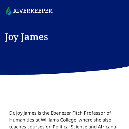
Joy James​​​​‌ ‍ ​‍​‍‌‍ ‌ ​‍‌‍‍‌‌‍‌ ‌‍‍‌‌‍ ‍​‍​‍​ ‍‍​‍​‍‌ ​ ‌‍​‌‌‍ ‍‌‍‍‌‌ ‌​‌ ‍‌​‍ ‍‌‍‍‌‌‍ ​‍​‍​‍ ​​‍​‍‌‍‍​‌ ​‍‌‍‌‌‌‍‌‍​‍​‍​ ‍‍​‍​‍‌‍‍​‌ ‌​‌ ‌​‌ ​​‌ ​ ​ ‍‍​‍ ​‍ ‌‍​ ‌‍ ‌‌ ​ ​‍ ‍‌‍ ‌‌‍​‌‌‍‍‌‌‍ ‍​‍ ‍​ ​‍​ ​​​ ​‍​ ‌​‌ ​‍‌‍‌‌‌‍‌​‌‍‌‌‌ ​ ‌‍‍‌‌‍‌ ‌‍ ‍​‍ ‍‌ ​‍‌‍‍‌‌ ‌‍‌‍‌‌‌ ​‍‌‍‍ ‌‍‌‌‌‍‌‌‌ ​​‌‍‌‌‌ ​‍​‍ ‍‌‍ ‌ ​‍‌‍‌ ​‍ ‌‍‍‌‌‍ ‍‌ ‌​‌‍‌‌‌‍ ‍‌ ‌​​‍ ‌‍‌‌‌‍‌​‌‍‍‌‌ ‌​​‍ ‌‍ ‌‌‍ ‌‍‌​‌‍‌‌​ ‌‌ ​​‌ ​‍‌‍‌‌‌ ​ ‌‍‌‌‌‍ ‍‌ ‌​‌‍​‌‌ ‌​‌‍‍‌‌‍ ‌‍ ‍​ ‍ ‌‍‍‌‌‍‌​​ ‌‌‍‌​​ ​‌​ ‌​‌‍​‌‌‍​ ‌‍​‌​ ‌​‌‍‌‍​‍ ‌‌‍​‌​ ‌ ‌‍‌‌​ ‌‌​‍ ‌​ ‌​​ ​​‌‍‌​​ ‌ ​‍ ‌‌‍​‍‌‍‌‍​ ‌‌‌‍‌‍​‍ ‌​ ​ ​ ‌‍​ ‌‍‌‍​‍​ ​ ‌‍​ ​ ‌‌​ ‌ ‌‍​ ‌‍​ ‌‍​‍​ ‌‌​ ‍ ‌ ‌​‌ ‍‌‌ ​​‌‍‌‌​ ‌‌ ​​‌‍‌‌‌ ​‍‌ ​ ‌‍ ‌‍ ‍​ ‍ ‌ ​​‌‍​‌‌ ‌​‌‍‍​​ ‌‌‍‌‍‌ ‌‌‌‍ ​‌‍ ​‌‍ ‍‌‍​‌‌‍ ‌‌‍‌‌​ ‌‍​‍‌‍​‌‌ ​ ‌‍‌‌‌‌‌‌‌ ​‍‌‍ ​​ ‌‌‍‍​‌ ‌​‌ ‌​‌ ​​‌ ​ ​‍‌‌​ ​ ‌​​‌​‍‌‌​ ​‍‌​‌‍​‍‌‌​ ​‍‌​‌‍‌‍​ ‌‍ ‌‌ ​ ​‍ ‍‌‍ ‌‌‍​‌‌‍‍‌‌‍ ‍​‍ ‍​ ​‍​ ​​​ ​‍​ ‌​‌ ​‍‌‍‌‌‌‍‌​‌‍‌‌‌ ​ ‌‍‍‌‌‍‌ ‌‍ ‍​‍ ‍‌ ​‍‌‍‍‌‌ ‌‍‌‍‌‌‌ ​‍‌‍‍ ‌‍‌‌‌‍‌‌‌ ​​‌‍‌‌‌ ​‍​‍ ‍‌‍ ‌ ​‍‌‍‌ ​‍‌‍‌‍‍‌‌‍‌​​ ‌‌‍‌​​ ​‌​ ‌​‌‍​‌‌‍​ ‌‍​‌​ ‌​‌‍‌‍​‍ ‌‌‍​‌​ ‌ ‌‍‌‌​ ‌‌​‍ ‌​ ‌​​ ​​‌‍‌​​ ‌ ​‍ ‌‌‍​‍‌‍‌‍​ ‌‌‌‍‌‍​‍ ‌​ ​ ​ ‌‍​ ‌‍‌‍​‍​ ​ ‌‍​ ​ ‌‌​ ‌ ‌‍​ ‌‍​ ‌‍​‍​ ‌‌​‍‌‍‌ ‌​‌ ‍‌‌ ​​‌‍‌‌​ ‌‌ ​​‌‍‌‌‌ ​‍‌ ​ ‌‍ ‌‍ ‍​‍‌‍‌ ​​‌‍​‌‌ ‌​‌‍‍​​ ‌‌‍‌‍‌ ‌‌‌‍ ​‌‍ ​‌‍ ‍‌‍​‌‌‍ ‌‌‍‌‌​‍‌‍‌ ​​‌‍‌‌‌ ​‍‌ ​ ‌ ​​‌‍‌‌‌‍​ ‌ ‌​‌‍‍‌‌ ‌‍‌‍‌‌​ ‌‌ ​​‌ ‌‌‌‍​‍‌‍ ​‌‍‍‌‌ ​ ‌‍‍​‌‍‌‌‌‍‌​​‍​‍‌ ‌
Dr. Joy James is the Ebenezer Fitch Professor of
Humanities at Williams College, where she also
teaches courses on Political Science and Africana