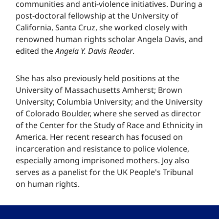
communities and anti-violence initiatives. During a
post-doctoral fellowship at the University of
California, Santa Cruz, she worked closely with
renowned human rights scholar Angela Davis, and
edited the ​​​​‌ ‍ ​‍​‍‌‍ ‌ ​‍‌‍‍‌‌‍‌ ‌‍‍‌‌‍ ‍​‍​‍​ ‍‍​‍​‍‌ ​ ‌‍​‌‌‍ ‍‌‍‍‌‌ ‌​‌ ‍‌​‍ ‍‌‍‍‌‌‍ ​‍​‍​‍ ​​‍​‍‌‍‍​‌ ​‍‌‍‌‌‌‍‌‍​‍​‍​ ‍‍​‍​‍‌‍‍​‌ ‌​‌ ‌​‌ ​​‌ ​ ​ ‍‍​‍ ​‍ ‌‍​ ‌‍ ‌‌ ​ ​‍ ‍‌‍ ‌‌‍​‌‌‍‍‌‌‍ ‍​‍ ‍​ ​‍​ ​​​ ​‍​ ‌​‌ ​‍‌‍‌‌‌‍‌​‌‍‌‌‌ ​ ‌‍‍‌‌‍‌ ‌‍ ‍​‍ ‍‌ ​‍‌‍‍‌‌ ‌‍‌‍‌‌‌ ​‍‌‍‍ ‌‍‌‌‌‍‌‌‌ ​​‌‍‌‌‌ ​‍​‍ ‍‌‍ ‌ ​‍‌‍‌ ​‍ ‌‍‍‌‌‍ ‍‌ ‌​‌‍‌‌‌‍ ‍‌ ‌​​‍ ‌‍‌‌‌‍‌​‌‍‍‌‌ ‌​​‍ ‌‍ ‌‌‍ ‌‍‌​‌‍‌‌​ ‌‌ ​​‌ ​‍‌‍‌‌‌ ​ ‌‍‌‌‌‍ ‍‌ ‌​‌‍​‌‌ ‌​‌‍‍‌‌‍ ‌‍ ‍​ ‍ ‌‍‍‌‌‍‌​​ ‌‌‍‌​​ ​‌​ ‌​‌‍​‌‌‍​ ‌‍​‌​ ‌​‌‍‌‍​‍ ‌‌‍​‌​ ‌ ‌‍‌‌​ ‌‌​‍ ‌​ ‌​​ ​​‌‍‌​​ ‌ ​‍ ‌‌‍​‍‌‍‌‍​ ‌‌‌‍‌‍​‍ ‌​ ​ ​ ‌‍​ ‌‍‌‍​‍​ ​ ‌‍​ ​ ‌‌​ ‌ ‌‍​ ‌‍​ ‌‍​‍​ ‌‌​ ‍ ‌ ‌​‌ ‍‌‌ ​​‌‍‌‌​ ‌‌ ​​‌‍‌‌‌ ​‍‌ ​ ‌‍ ‌‍ ‍​ ‍ ‌ ​​‌‍​‌‌ ‌​‌‍‍​​ ‌‌‍​ ‌‍ ‌‍ ‍‌ ‌​‌‍‌‌‌‍ ‍‌ ‌​​‍‌‌​ ‌‌‌​​‍‌‌ ‌‍‍ ‌‍‌‌‌ ‍‌​‍‌‌​ ​ ‌​‌​​‍‌‌​ ​ ‌​‌​​‍‌‌​ ​‍​ ​‍​ ​‌​ ‌‌​ ​​‌‍‌‍​ ​​‌‍‌‍‌‍​ ​ ​‍‌‍​ ​ ‍​​ ​‌‌‍​‌​‍‌‌​ ​‍​ ​‍​‍‌‌​ ‌‌‌​‌​​‍ ‍‌‍​ ‌‍‍​‌‍‍‌‌‍ ​‌‍‌​‌ ​‍‌‍‌‌‌‍ ‍​‍‌‌​ ‌‌‌​​‍‌‌ ‌‍‍ ‌‍‌‌‌ ‍‌​‍‌‌​ ​ ‌​‌​​‍‌‌​ ​ ‌​‌​​‍‌‌​ ​‍​ ​‍​ ​​‌‍​ ‌‍​ ​ ‍‌‌‍‌‍​ ‌‍​ ‌ ‌‍​‍​ ​ ‌‍​ ​ ‌ ​ ​‍​‍‌‌​ ​‍​ ​‍​‍‌‌​ ‌‌‌​‌​​‍ ‍‌ ‌​‌‍‌‌‌ ‍​‌ ‌​​ ‌‍​‍‌‍​‌‌ ​ ‌‍‌‌‌‌‌‌‌ ​‍‌‍ ​​ ‌‌‍‍​‌ ‌​‌ ‌​‌ ​​‌ ​ ​‍‌‌​ ​ ‌​​‌​‍‌‌​ ​‍‌​‌‍​‍‌‌​ ​‍‌​‌‍‌‍​ ‌‍ ‌‌ ​ ​‍ ‍‌‍ ‌‌‍​‌‌‍‍‌‌‍ ‍​‍ ‍​ ​‍​ ​​​ ​‍​ ‌​‌ ​‍‌‍‌‌‌‍‌​‌‍‌‌‌ ​ ‌‍‍‌‌‍‌ ‌‍ ‍​‍ ‍‌ ​‍‌‍‍‌‌ ‌‍‌‍‌‌‌ ​‍‌‍‍ ‌‍‌‌‌‍‌‌‌ ​​‌‍‌‌‌ ​‍​‍ ‍‌‍ ‌ ​‍‌‍‌ ​‍‌‍‌‍‍‌‌‍‌​​ ‌‌‍‌​​ ​‌​ ‌​‌‍​‌‌‍​ ‌‍​‌​ ‌​‌‍‌‍​‍ ‌‌‍​‌​ ‌ ‌‍‌‌​ ‌‌​‍ ‌​ ‌​​ ​​‌‍‌​​ ‌ ​‍ ‌‌‍​‍‌‍‌‍​ ‌‌‌‍‌‍​‍ ‌​ ​ ​ ‌‍​ ‌‍‌‍​‍​ ​ ‌‍​ ​ ‌‌​ ‌ ‌‍​ ‌‍​ ‌‍​‍​ ‌‌​‍‌‍‌ ‌​‌ ‍‌‌ ​​‌‍‌‌​ ‌‌ ​​‌‍‌‌‌ ​‍‌ ​ ‌‍ ‌‍ ‍​‍‌‍‌ ​​‌‍​‌‌ ‌​‌‍‍​​ ‌‌‍​ ‌‍ ‌‍ ‍‌ ‌​‌‍‌‌‌‍ ‍‌ ‌​​‍‌‌​ ‌‌‌​​‍‌‌ ‌‍‍ ‌‍‌‌‌ ‍‌​‍‌‌​ ​ ‌​‌​​‍‌‌​ ​ ‌​‌​​‍‌‌​ ​‍​ ​‍​ ​‌​ ‌‌​ ​​‌‍‌‍​ ​​‌‍‌‍‌‍​ ​ ​‍‌‍​ ​ ‍​​ ​‌‌‍​‌​‍‌‌​ ​‍​ ​‍​‍‌‌​ ‌‌‌​‌​​‍ ‍‌‍​ ‌‍‍​‌‍‍‌‌‍ ​‌‍‌​‌ ​‍‌‍‌‌‌‍ ‍​‍‌‌​ ‌‌‌​​‍‌‌ ‌‍‍ ‌‍‌‌‌ ‍‌​‍‌‌​ ​ ‌​‌​​‍‌‌​ ​ ‌​‌​​‍‌‌​ ​‍​ ​‍​ ​​‌‍​ ‌‍​ ​ ‍‌‌‍‌‍​ ‌‍​ ‌ ‌‍​‍​ ​ ‌‍​ ​ ‌ ​ ​‍​‍‌‌​ ​‍​ ​‍​‍‌‌​ ‌‌‌​‌​​‍ ‍‌ ‌​‌‍‌‌‌ ‍​‌ ‌​​‍‌‍‌ ​​‌‍‌‌‌ ​‍‌ ​ ‌ ​​‌‍‌‌‌‍​ ‌ ‌​‌‍‍‌‌ ‌‍‌‍‌‌​ ‌‌ ​​‌ ‌‌‌‍​‍‌‍ ​‌‍‍‌‌ ​ ‌‍‍​‌‍‌‌‌‍‌​​‍​‍‌ ‌
Angela Y. Davis Reader​​​​‌ ‍ ​‍​‍‌‍ ‌ ​‍‌‍‍‌‌‍‌ ‌‍‍‌‌‍ ‍​‍​‍​ ‍‍​‍​‍‌ ​ ‌‍​‌‌‍ ‍‌‍‍‌‌ ‌​‌ ‍‌​‍ ‍‌‍‍‌‌‍ ​‍​‍​‍ ​​‍​‍‌‍‍​‌ ​‍‌‍‌‌‌‍‌‍​‍​‍​ ‍‍​‍​‍‌‍‍​‌ ‌​‌ ‌​‌ ​​‌ ​ ​ ‍‍​‍ ​‍ ‌‍​ ‌‍ ‌‌ ​ ​‍ ‍‌‍ ‌‌‍​‌‌‍‍‌‌‍ ‍​‍ ‍​ ​‍​ ​​​ ​‍​ ‌​‌ ​‍‌‍‌‌‌‍‌​‌‍‌‌‌ ​ ‌‍‍‌‌‍‌ ‌‍ ‍​‍ ‍‌ ​‍‌‍‍‌‌ ‌‍‌‍‌‌‌ ​‍‌‍‍ ‌‍‌‌‌‍‌‌‌ ​​‌‍‌‌‌ ​‍​‍ ‍‌‍ ‌ ​‍‌‍‌ ​‍ ‌‍‍‌‌‍ ‍‌ ‌​‌‍‌‌‌‍ ‍‌ ‌​​‍ ‌‍‌‌‌‍‌​‌‍‍‌‌ ‌​​‍ ‌‍ ‌‌‍ ‌‍‌​‌‍‌‌​ ‌‌ ​​‌ ​‍‌‍‌‌‌ ​ ‌‍‌‌‌‍ ‍‌ ‌​‌‍​‌‌ ‌​‌‍‍‌‌‍ ‌‍ ‍​ ‍ ‌‍‍‌‌‍‌​​ ‌‌‍‌​​ ​‌​ ‌​‌‍​‌‌‍​ ‌‍​‌​ ‌​‌‍‌‍​‍ ‌‌‍​‌​ ‌ ‌‍‌‌​ ‌‌​‍ ‌​ ‌​​ ​​‌‍‌​​ ‌ ​‍ ‌‌‍​‍‌‍‌‍​ ‌‌‌‍‌‍​‍ ‌​ ​ ​ ‌‍​ ‌‍‌‍​‍​ ​ ‌‍​ ​ ‌‌​ ‌ ‌‍​ ‌‍​ ‌‍​‍​ ‌‌​ ‍ ‌ ‌​‌ ‍‌‌ ​​‌‍‌‌​ ‌‌ ​​‌‍‌‌‌ ​‍‌ ​ ‌‍ ‌‍ ‍​ ‍ ‌ ​​‌‍​‌‌ ‌​‌‍‍​​ ‌‌‍​ ‌‍ ‌‍ ‍‌ ‌​‌‍‌‌‌‍ ‍‌ ‌​​‍‌‌​ ‌‌‌​​‍‌‌ ‌‍‍ ‌‍‌‌‌ ‍‌​‍‌‌​ ​ ‌​‌​​‍‌‌​ ​ ‌​‌​​‍‌‌​ ​‍​ ​‍​ ​‌​ ‌‌​ ​​‌‍‌‍​ ​​‌‍‌‍‌‍​ ​ ​‍‌‍​ ​ ‍​​ ​‌‌‍​‌​‍‌‌​ ​‍​ ​‍​‍‌‌​ ‌‌‌​‌​​‍ ‍‌‍​ ‌‍‍​‌‍‍‌‌‍ ​‌‍‌​‌ ​‍‌‍‌‌‌‍ ‍​‍‌‌​ ‌‌‌​​‍‌‌ ‌‍‍ ‌‍‌‌‌ ‍‌​‍‌‌​ ​ ‌​‌​​‍‌‌​ ​ ‌​‌​​‍‌‌​ ​‍​ ​‍​ ‍​‌‍​‍​ ​‌​ ​ ​ ​ ‌‍‌‍​ ​​​ ​​​ ‌‌‌‍​‌‌‍‌​‌‍‌‌​ ‌ ​‍‌‌​ ​‍​ ​‍​‍‌‌​ ‌‌‌​‌​​‍ ‍‌ ‌​‌‍‌‌‌ ‍​‌ ‌​​ ‌‍​‍‌‍​‌‌ ​ ‌‍‌‌‌‌‌‌‌ ​‍‌‍ ​​ ‌‌‍‍​‌ ‌​‌ ‌​‌ ​​‌ ​ ​‍‌‌​ ​ ‌​​‌​‍‌‌​ ​‍‌​‌‍​‍‌‌​ ​‍‌​‌‍‌‍​ ‌‍ ‌‌ ​ ​‍ ‍‌‍ ‌‌‍​‌‌‍‍‌‌‍ ‍​‍ ‍​ ​‍​ ​​​ ​‍​ ‌​‌ ​‍‌‍‌‌‌‍‌​‌‍‌‌‌ ​ ‌‍‍‌‌‍‌ ‌‍ ‍​‍ ‍‌ ​‍‌‍‍‌‌ ‌‍‌‍‌‌‌ ​‍‌‍‍ ‌‍‌‌‌‍‌‌‌ ​​‌‍‌‌‌ ​‍​‍ ‍‌‍ ‌ ​‍‌‍‌ ​‍‌‍‌‍‍‌‌‍‌​​ ‌‌‍‌​​ ​‌​ ‌​‌‍​‌‌‍​ ‌‍​‌​ ‌​‌‍‌‍​‍ ‌‌‍​‌​ ‌ ‌‍‌‌​ ‌‌​‍ ‌​ ‌​​ ​​‌‍‌​​ ‌ ​‍ ‌‌‍​‍‌‍‌‍​ ‌‌‌‍‌‍​‍ ‌​ ​ ​ ‌‍​ ‌‍‌‍​‍​ ​ ‌‍​ ​ ‌‌​ ‌ ‌‍​ ‌‍​ ‌‍​‍​ ‌‌​‍‌‍‌ ‌​‌ ‍‌‌ ​​‌‍‌‌​ ‌‌ ​​‌‍‌‌‌ ​‍‌ ​ ‌‍ ‌‍ ‍​‍‌‍‌ ​​‌‍​‌‌ ‌​‌‍‍​​ ‌‌‍​ ‌‍ ‌‍ ‍‌ ‌​‌‍‌‌‌‍ ‍‌ ‌​​‍‌‌​ ‌‌‌​​‍‌‌ ‌‍‍ ‌‍‌‌‌ ‍‌​‍‌‌​ ​ ‌​‌​​‍‌‌​ ​ ‌​‌​​‍‌‌​ ​‍​ ​‍​ ​‌​ ‌‌​ ​​‌‍‌‍​ ​​‌‍‌‍‌‍​ ​ ​‍‌‍​ ​ ‍​​ ​‌‌‍​‌​‍‌‌​ ​‍​ ​‍​‍‌‌​ ‌‌‌​‌​​‍ ‍‌‍​ ‌‍‍​‌‍‍‌‌‍ ​‌‍‌​‌ ​‍‌‍‌‌‌‍ ‍​‍‌‌​ ‌‌‌​​‍‌‌ ‌‍‍ ‌‍‌‌‌ ‍‌​‍‌‌​ ​ ‌​‌​​‍‌‌​ ​ ‌​‌​​‍‌‌​ ​‍​ ​‍​ ‍​‌‍​‍​ ​‌​ ​ ​ ​ ‌‍‌‍​ ​​​ ​​​ ‌‌‌‍​‌‌‍‌​‌‍‌‌​ ‌ ​‍‌‌​ ​‍​ ​‍​‍‌‌​ ‌‌‌​‌​​‍ ‍‌ ‌​‌‍‌‌‌ ‍​‌ ‌​​‍‌‍‌ ​​‌‍‌‌‌ ​‍‌ ​ ‌ ​​‌‍‌‌‌‍​ ‌ ‌​‌‍‍‌‌ ‌‍‌‍‌‌​ ‌‌ ​​‌ ‌‌‌‍​‍‌‍ ​‌‍‍‌‌ ​ ‌‍‍​‌‍‌‌‌‍‌​​‍​‍‌ ‌
. ​​​​‌ ‍ ​‍​‍‌‍ ‌ ​‍‌‍‍‌‌‍‌ ‌‍‍‌‌‍ ‍​‍​‍​ ‍‍​‍​‍‌ ​ ‌‍​‌‌‍ ‍‌‍‍‌‌ ‌​‌ ‍‌​‍ ‍‌‍‍‌‌‍ ​‍​‍​‍ ​​‍​‍‌‍‍​‌ ​‍‌‍‌‌‌‍‌‍​‍​‍​ ‍‍​‍​‍‌‍‍​‌ ‌​‌ ‌​‌ ​​‌ ​ ​ ‍‍​‍ ​‍ ‌‍​ ‌‍ ‌‌ ​ ​‍ ‍‌‍ ‌‌‍​‌‌‍‍‌‌‍ ‍​‍ ‍​ ​‍​ ​​​ ​‍​ ‌​‌ ​‍‌‍‌‌‌‍‌​‌‍‌‌‌ ​ ‌‍‍‌‌‍‌ ‌‍ ‍​‍ ‍‌ ​‍‌‍‍‌‌ ‌‍‌‍‌‌‌ ​‍‌‍‍ ‌‍‌‌‌‍‌‌‌ ​​‌‍‌‌‌ ​‍​‍ ‍‌‍ ‌ ​‍‌‍‌ ​‍ ‌‍‍‌‌‍ ‍‌ ‌​‌‍‌‌‌‍ ‍‌ ‌​​‍ ‌‍‌‌‌‍‌​‌‍‍‌‌ ‌​​‍ ‌‍ ‌‌‍ ‌‍‌​‌‍‌‌​ ‌‌ ​​‌ ​‍‌‍‌‌‌ ​ ‌‍‌‌‌‍ ‍‌ ‌​‌‍​‌‌ ‌​‌‍‍‌‌‍ ‌‍ ‍​ ‍ ‌‍‍‌‌‍‌​​ ‌‌‍‌​​ ​‌​ ‌​‌‍​‌‌‍​ ‌‍​‌​ ‌​‌‍‌‍​‍ ‌‌‍​‌​ ‌ ‌‍‌‌​ ‌‌​‍ ‌​ ‌​​ ​​‌‍‌​​ ‌ ​‍ ‌‌‍​‍‌‍‌‍​ ‌‌‌‍‌‍​‍ ‌​ ​ ​ ‌‍​ ‌‍‌‍​‍​ ​ ‌‍​ ​ ‌‌​ ‌ ‌‍​ ‌‍​ ‌‍​‍​ ‌‌​ ‍ ‌ ‌​‌ ‍‌‌ ​​‌‍‌‌​ ‌‌ ​​‌‍‌‌‌ ​‍‌ ​ ‌‍ ‌‍ ‍​ ‍ ‌ ​​‌‍​‌‌ ‌​‌‍‍​​ ‌‌‍​ ‌‍ ‌‍ ‍‌ ‌​‌‍‌‌‌‍ ‍‌ ‌​​‍‌‌​ ‌‌‌​​‍‌‌ ‌‍‍ ‌‍‌‌‌ ‍‌​‍‌‌​ ​ ‌​‌​​‍‌‌​ ​ ‌​‌​​‍‌‌​ ​‍​ ​‍​ ​‌​ ‌‌​ ​​‌‍‌‍​ ​​‌‍‌‍‌‍​ ​ ​‍‌‍​ ​ ‍​​ ​‌‌‍​‌​‍‌‌​ ​‍​ ​‍​‍‌‌​ ‌‌‌​‌​​‍ ‍‌‍​ ‌‍‍​‌‍‍‌‌‍ ​‌‍‌​‌ ​‍‌‍‌‌‌‍ ‍​‍‌‌​ ‌‌‌​​‍‌‌ ‌‍‍ ‌‍‌‌‌ ‍‌​‍‌‌​ ​ ‌​‌​​‍‌‌​ ​ ‌​‌​​‍‌‌​ ​‍​ ​‍​ ‍​‌‍​‍​ ​‌​ ​ ​ ​ ‌‍‌‍​ ​​​ ​​​ ‌‌‌‍​‌‌‍‌​‌‍‌‌​ ‍​​‍‌‌​ ​‍​ ​‍​‍‌‌​ ‌‌‌​‌​​‍ ‍‌ ‌​‌‍‌‌‌ ‍​‌ ‌​​ ‌‍​‍‌‍​‌‌ ​ ‌‍‌‌‌‌‌‌‌ ​‍‌‍ ​​ ‌‌‍‍​‌ ‌​‌ ‌​‌ ​​‌ ​ ​‍‌‌​ ​ ‌​​‌​‍‌‌​ ​‍‌​‌‍​‍‌‌​ ​‍‌​‌‍‌‍​ ‌‍ ‌‌ ​ ​‍ ‍‌‍ ‌‌‍​‌‌‍‍‌‌‍ ‍​‍ ‍​ ​‍​ ​​​ ​‍​ ‌​‌ ​‍‌‍‌‌‌‍‌​‌‍‌‌‌ ​ ‌‍‍‌‌‍‌ ‌‍ ‍​‍ ‍‌ ​‍‌‍‍‌‌ ‌‍‌‍‌‌‌ ​‍‌‍‍ ‌‍‌‌‌‍‌‌‌ ​​‌‍‌‌‌ ​‍​‍ ‍‌‍ ‌ ​‍‌‍‌ ​‍‌‍‌‍‍‌‌‍‌​​ ‌‌‍‌​​ ​‌​ ‌​‌‍​‌‌‍​ ‌‍​‌​ ‌​‌‍‌‍​‍ ‌‌‍​‌​ ‌ ‌‍‌‌​ ‌‌​‍ ‌​ ‌​​ ​​‌‍‌​​ ‌ ​‍ ‌‌‍​‍‌‍‌‍​ ‌‌‌‍‌‍​‍ ‌​ ​ ​ ‌‍​ ‌‍‌‍​‍​ ​ ‌‍​ ​ ‌‌​ ‌ ‌‍​ ‌‍​ ‌‍​‍​ ‌‌​‍‌‍‌ ‌​‌ ‍‌‌ ​​‌‍‌‌​ ‌‌ ​​‌‍‌‌‌ ​‍‌ ​ ‌‍ ‌‍ ‍​‍‌‍‌ ​​‌‍​‌‌ ‌​‌‍‍​​ ‌‌‍​ ‌‍ ‌‍ ‍‌ ‌​‌‍‌‌‌‍ ‍‌ ‌​​‍‌‌​ ‌‌‌​​‍‌‌ ‌‍‍ ‌‍‌‌‌ ‍‌​‍‌‌​ ​ ‌​‌​​‍‌‌​ ​ ‌​‌​​‍‌‌​ ​‍​ ​‍​ ​‌​ ‌‌​ ​​‌‍‌‍​ ​​‌‍‌‍‌‍​ ​ ​‍‌‍​ ​ ‍​​ ​‌‌‍​‌​‍‌‌​ ​‍​ ​‍​‍‌‌​ ‌‌‌​‌​​‍ ‍‌‍​ ‌‍‍​‌‍‍‌‌‍ ​‌‍‌​‌ ​‍‌‍‌‌‌‍ ‍​‍‌‌​ ‌‌‌​​‍‌‌ ‌‍‍ ‌‍‌‌‌ ‍‌​‍‌‌​ ​ ‌​‌​​‍‌‌​ ​ ‌​‌​​‍‌‌​ ​‍​ ​‍​ ‍​‌‍​‍​ ​‌​ ​ ​ ​ ‌‍‌‍​ ​​​ ​​​ ‌‌‌‍​‌‌‍‌​‌‍‌‌​ ‍​​‍‌‌​ ​‍​ ​‍​‍‌‌​ ‌‌‌​‌​​‍ ‍‌ ‌​‌‍‌‌‌ ‍​‌ ‌​​‍‌‍‌ ​​‌‍‌‌‌ ​‍‌ ​ ‌ ​​‌‍‌‌‌‍​ ‌ ‌​‌‍‍‌‌ ‌‍‌‍‌‌​ ‌‌ ​​‌ ‌‌‌‍​‍‌‍ ​‌‍‍‌‌ ​ ‌‍‍​‌‍‌‌‌‍‌​​‍​‍‌ ‌
She has also previously held positions at the
University of Massachusetts Amherst; Brown
University; Columbia University; and the University
of Colorado Boulder, where she served as director
of the Center for the Study of Race and Ethnicity in
America. Her recent research has focused on
incarceration and resistance to police violence,
especially among imprisoned mothers. Joy also
serves as a panelist for the UK People's Tribunal
on human rights.​​​​‌ ‍ ​‍​‍‌‍ ‌ ​‍‌‍‍‌‌‍‌ ‌‍‍‌‌‍ ‍​‍​‍​ ‍‍​‍​‍‌ ​ ‌‍​‌‌‍ ‍‌‍‍‌‌ ‌​‌ ‍‌​‍ ‍‌‍‍‌‌‍ ​‍​‍​‍ ​​‍​‍‌‍‍​‌ ​‍‌‍‌‌‌‍‌‍​‍​‍​ ‍‍​‍​‍‌‍‍​‌ ‌​‌ ‌​‌ ​​‌ ​ ​ ‍‍​‍ ​‍ ‌‍​ ‌‍ ‌‌ ​ ​‍ ‍‌‍ ‌‌‍​‌‌‍‍‌‌‍ ‍​‍ ‍​ ​‍​ ​​​ ​‍​ ‌​‌ ​‍‌‍‌‌‌‍‌​‌‍‌‌‌ ​ ‌‍‍‌‌‍‌ ‌‍ ‍​‍ ‍‌ ​‍‌‍‍‌‌ ‌‍‌‍‌‌‌ ​‍‌‍‍ ‌‍‌‌‌‍‌‌‌ ​​‌‍‌‌‌ ​‍​‍ ‍‌‍ ‌ ​‍‌‍‌ ​‍ ‌‍‍‌‌‍ ‍‌ ‌​‌‍‌‌‌‍ ‍‌ ‌​​‍ ‌‍‌‌‌‍‌​‌‍‍‌‌ ‌​​‍ ‌‍ ‌‌‍ ‌‍‌​‌‍‌‌​ ‌‌ ​​‌ ​‍‌‍‌‌‌ ​ ‌‍‌‌‌‍ ‍‌ ‌​‌‍​‌‌ ‌​‌‍‍‌‌‍ ‌‍ ‍​ ‍ ‌‍‍‌‌‍‌​​ ‌‌‍‌​​ ​‌​ ‌​‌‍​‌‌‍​ ‌‍​‌​ ‌​‌‍‌‍​‍ ‌‌‍​‌​ ‌ ‌‍‌‌​ ‌‌​‍ ‌​ ‌​​ ​​‌‍‌​​ ‌ ​‍ ‌‌‍​‍‌‍‌‍​ ‌‌‌‍‌‍​‍ ‌​ ​ ​ ‌‍​ ‌‍‌‍​‍​ ​ ‌‍​ ​ ‌‌​ ‌ ‌‍​ ‌‍​ ‌‍​‍​ ‌‌​ ‍ ‌ ‌​‌ ‍‌‌ ​​‌‍‌‌​ ‌‌ ​​‌‍‌‌‌ ​‍‌ ​ ‌‍ ‌‍ ‍​ ‍ ‌ ​​‌‍​‌‌ ‌​‌‍‍​​ ‌‌‍​ ‌‍ ‌‍ ‍‌ ‌​‌‍‌‌‌‍ ‍‌ ‌​​‍‌‌​ ‌‌‌​​‍‌‌ ‌‍‍ ‌‍‌‌‌ ‍‌​‍‌‌​ ​ ‌​‌​​‍‌‌​ ​ ‌​‌​​‍‌‌​ ​‍​ ​‍​ ‍‌​ ‌‍​ ​ ​ ‍‌​ ‌​​ ‍​‌‍‌​​ ‌‍​ ​‌‌‍​ ​ ‍‌‌‍​‌​‍‌‌​ ​‍​ ​‍​‍‌‌​ ‌‌‌​‌​​‍ ‍‌‍​ ‌‍‍​‌‍‍‌‌‍ ​‌‍‌​‌ ​‍‌‍‌‌‌‍ ‍​‍‌‌​ ‌‌‌​​‍‌‌ ‌‍‍ ‌‍‌‌‌ ‍‌​‍‌‌​ ​ ‌​‌​​‍‌‌​ ​ ‌​‌​​‍‌‌​ ​‍​ ​‍​ ‌‌​ ‌​​ ‌‌​ ‌‌‌‍​‌​ ​ ​ ‌​​ ‍‌​ ‍​​ ‍‌‌‍​‌​ ​‌​‍‌‌​ ​‍​ ​‍​‍‌‌​ ‌‌‌​‌​​‍ ‍‌ ‌​‌‍‌‌‌ ‍​‌ ‌​​ ‌‍​‍‌‍​‌‌ ​ ‌‍‌‌‌‌‌‌‌ ​‍‌‍ ​​ ‌‌‍‍​‌ ‌​‌ ‌​‌ ​​‌ ​ ​‍‌‌​ ​ ‌​​‌​‍‌‌​ ​‍‌​‌‍​‍‌‌​ ​‍‌​‌‍‌‍​ ‌‍ ‌‌ ​ ​‍ ‍‌‍ ‌‌‍​‌‌‍‍‌‌‍ ‍​‍ ‍​ ​‍​ ​​​ ​‍​ ‌​‌ ​‍‌‍‌‌‌‍‌​‌‍‌‌‌ ​ ‌‍‍‌‌‍‌ ‌‍ ‍​‍ ‍‌ ​‍‌‍‍‌‌ ‌‍‌‍‌‌‌ ​‍‌‍‍ ‌‍‌‌‌‍‌‌‌ ​​‌‍‌‌‌ ​‍​‍ ‍‌‍ ‌ ​‍‌‍‌ ​‍‌‍‌‍‍‌‌‍‌​​ ‌‌‍‌​​ ​‌​ ‌​‌‍​‌‌‍​ ‌‍​‌​ ‌​‌‍‌‍​‍ ‌‌‍​‌​ ‌ ‌‍‌‌​ ‌‌​‍ ‌​ ‌​​ ​​‌‍‌​​ ‌ ​‍ ‌‌‍​‍‌‍‌‍​ ‌‌‌‍‌‍​‍ ‌​ ​ ​ ‌‍​ ‌‍‌‍​‍​ ​ ‌‍​ ​ ‌‌​ ‌ ‌‍​ ‌‍​ ‌‍​‍​ ‌‌​‍‌‍‌ ‌​‌ ‍‌‌ ​​‌‍‌‌​ ‌‌ ​​‌‍‌‌‌ ​‍‌ ​ ‌‍ ‌‍ ‍​‍‌‍‌ ​​‌‍​‌‌ ‌​‌‍‍​​ ‌‌‍​ ‌‍ ‌‍ ‍‌ ‌​‌‍‌‌‌‍ ‍‌ ‌​​‍‌‌​ ‌‌‌​​‍‌‌ ‌‍‍ ‌‍‌‌‌ ‍‌​‍‌‌​ ​ ‌​‌​​‍‌‌​ ​ ‌​‌​​‍‌‌​ ​‍​ ​‍​ ‍‌​ ‌‍​ ​ ​ ‍‌​ ‌​​ ‍​‌‍‌​​ ‌‍​ ​‌‌‍​ ​ ‍‌‌‍​‌​‍‌‌​ ​‍​ ​‍​‍‌‌​ ‌‌‌​‌​​‍ ‍‌‍​ ‌‍‍​‌‍‍‌‌‍ ​‌‍‌​‌ ​‍‌‍‌‌‌‍ ‍​‍‌‌​ ‌‌‌​​‍‌‌ ‌‍‍ ‌‍‌‌‌ ‍‌​‍‌‌​ ​ ‌​‌​​‍‌‌​ ​ ‌​‌​​‍‌‌​ ​‍​ ​‍​ ‌‌​ ‌​​ ‌‌​ ‌‌‌‍​‌​ ​ ​ ‌​​ ‍‌​ ‍​​ ‍‌‌‍​‌​ ​‌​‍‌‌​ ​‍​ ​‍​‍‌‌​ ‌‌‌​‌​​‍ ‍‌ ‌​‌‍‌‌‌ ‍​‌ ‌​​‍‌‍‌ ​​‌‍‌‌‌ ​‍‌ ​ ‌ ​​‌‍‌‌‌‍​ ‌ ‌​‌‍‍‌‌ ‌‍‌‍‌‌​ ‌‌ ​​‌ ‌‌‌‍​‍‌‍ ​‌‍‍‌‌ ​ ‌‍‍​‌‍‌‌‌‍‌​​‍​‍‌ ‌