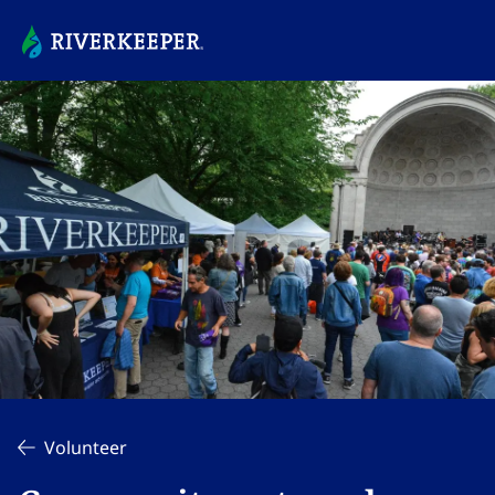
Volunteer​​​​‌ ‍ ​‍​‍‌‍ ‌ ​‍‌‍‍‌‌‍‌ ‌‍‍‌‌‍ ‍​‍​‍​ ‍‍​‍​‍‌ ​ ‌‍​‌‌‍ ‍‌‍‍‌‌ ‌​‌ ‍‌​‍ ‍‌‍‍‌‌‍ ​‍​‍​‍ ​​‍​‍‌‍‍​‌ ​‍‌‍‌‌‌‍‌‍​‍​‍​ ‍‍​‍​‍‌‍‍​‌ ‌​‌ ‌​‌ ​​‌ ​ ​ ‍‍​‍ ​‍ ‌‍​ ‌‍ ‌‌ ​ ​‍ ‍‌‍ ‌‌‍​‌‌‍‍‌‌‍ ‍​‍ ‍​ ​‍​ ​​​ ​‍​ ‌​‌ ​‍‌‍‌‌‌‍‌​‌‍‌‌‌ ​ ‌‍‍‌‌‍‌ ‌‍ ‍​‍ ‍‌ ​‍‌‍‍‌‌ ‌‍‌‍‌‌‌ ​‍‌‍‍ ‌‍‌‌‌‍‌‌‌ ​​‌‍‌‌‌ ​‍​‍ ‍‌‍ ‌ ​‍‌‍‌ ​‍ ‌‍‍‌‌‍ ‍‌ ‌​‌‍‌‌‌‍ ‍‌ ‌​​‍ ‌‍‌‌‌‍‌​‌‍‍‌‌ ‌​​‍ ‌‍ ‌‌‍ ‌‍‌​‌‍‌‌​ ‌‌ ​​‌ ​‍‌‍‌‌‌ ​ ‌‍‌‌‌‍ ‍‌ ‌​‌‍​‌‌ ‌​‌‍‍‌‌‍ ‌‍ ‍​ ‍ ‌‍‍‌‌‍‌​​ ‌‌ ‌‍‌‍ ‌‍ ​‌ ‌‌‌‍ ‍‌ ‌​‌‍‌‌‌‍‌‌‌ ​‍​ ‍ ‌ ‌​‌ ‍‌‌ ​​‌‍‌‌​ ‌‌ ‌‍‌‍ ‌‍ ​‌ ‌‌‌‍ ‍‌ ‌​‌‍‌‌‌‍‌‌‌ ​‍‌‌ ‌ ​​‌‍​‌‌‍‌ ‌‍‌‌​ ‍ ‌ ​​‌‍​‌‌ ‌​‌‍‍​​ ‌‌ ‌​‌‍‍‌‌ ‌​‌‍ ​‌‍‌‌​ ‌‍​‍‌‍​‌‌ ​ ‌‍‌‌‌‌‌‌‌ ​‍‌‍ ​​ ‌‌‍‍​‌ ‌​‌ ‌​‌ ​​‌ ​ ​‍‌‌​ ​ ‌​​‌​‍‌‌​ ​‍‌​‌‍​‍‌‌​ ​‍‌​‌‍‌‍​ ‌‍ ‌‌ ​ ​‍ ‍‌‍ ‌‌‍​‌‌‍‍‌‌‍ ‍​‍ ‍​ ​‍​ ​​​ ​‍​ ‌​‌ ​‍‌‍‌‌‌‍‌​‌‍‌‌‌ ​ ‌‍‍‌‌‍‌ ‌‍ ‍​‍ ‍‌ ​‍‌‍‍‌‌ ‌‍‌‍‌‌‌ ​‍‌‍‍ ‌‍‌‌‌‍‌‌‌ ​​‌‍‌‌‌ ​‍​‍ ‍‌‍ ‌ ​‍‌‍‌ ​‍‌‍‌‍‍‌‌‍‌​​ ‌‌ ‌‍‌‍ ‌‍ ​‌ ‌‌‌‍ ‍‌ ‌​‌‍‌‌‌‍‌‌‌ ​‍​‍‌‍‌ ‌​‌ ‍‌‌ ​​‌‍‌‌​ ‌‌ ‌‍‌‍ ‌‍ ​‌ ‌‌‌‍ ‍‌ ‌​‌‍‌‌‌‍‌‌‌ ​‍‌‌ ‌ ​​‌‍​‌‌‍‌ ‌‍‌‌​‍‌‍‌ ​​‌‍​‌‌ ‌​‌‍‍​​ ‌‌ ‌​‌‍‍‌‌ ‌​‌‍ ​‌‍‌‌​‍‌‍‌ ​​‌‍‌‌‌ ​‍‌ ​ ‌ ​​‌‍‌‌‌‍​ ‌ ‌​‌‍‍‌‌ ‌‍‌‍‌‌​ ‌‌ ​​‌ ‌‌‌‍​‍‌‍ ​‌‍‍‌‌ ​ ‌‍‍​‌‍‌‌‌‍‌​​‍​‍‌ ‌