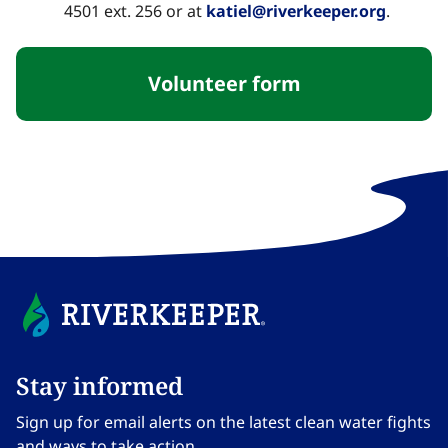
4501 ext. 256 or at ​​​​‌ ‍ ​‍​‍‌‍ ‌ ​‍‌‍‍‌‌‍‌ ‌‍‍‌‌‍ ‍​‍​‍​ ‍‍​‍​‍‌ ​ ‌‍​‌‌‍ ‍‌‍‍‌‌ ‌​‌ ‍‌​‍ ‍‌‍‍‌‌‍ ​‍​‍​‍ ​​‍​‍‌‍‍​‌ ​‍‌‍‌‌‌‍‌‍​‍​‍​ ‍‍​‍​‍‌‍‍​‌ ‌​‌ ‌​‌ ​​‌ ​ ​ ‍‍​‍ ​‍ ‌‍​ ‌‍ ‌‌ ​ ​‍ ‍‌‍ ‌‌‍​‌‌‍‍‌‌‍ ‍​‍ ‍​ ​‍​ ​​​ ​‍​ ‌​‌ ​‍‌‍‌‌‌‍‌​‌‍‌‌‌ ​ ‌‍‍‌‌‍‌ ‌‍ ‍​‍ ‍‌ ​‍‌‍‍‌‌ ‌‍‌‍‌‌‌ ​‍‌‍‍ ‌‍‌‌‌‍‌‌‌ ​​‌‍‌‌‌ ​‍​‍ ‍‌‍ ‌ ​‍‌‍‌ ​‍ ‌‍‍‌‌‍ ‍‌ ‌​‌‍‌‌‌‍ ‍‌ ‌​​‍ ‌‍‌‌‌‍‌​‌‍‍‌‌ ‌​​‍ ‌‍ ‌‌‍ ‌‍‌​‌‍‌‌​ ‌‌ ​​‌ ​‍‌‍‌‌‌ ​ ‌‍‌‌‌‍ ‍‌ ‌​‌‍​‌‌ ‌​‌‍‍‌‌‍ ‌‍ ‍​ ‍ ‌‍‍‌‌‍‌​​ ‌‌‍​ ​ ‌ ‌‍​‍​ ​​‌‍‌‍​ ​​​ ‍​‌‍‌‌​‍ ‌‌‍​‌​ ‍‌‌‍‌‌​ ‍​​‍ ‌​ ‌​​ ‍‌​ ‌‍​ ​‍​‍ ‌​ ‍‌​ ‌‌‌‍‌‍‌‍​‌​‍ ‌​ ‍​​ ‌‌​ ​ ​ ‌‍​ ‍‌​ ‌‍​ ‌‌‌‍​‌‌‍‌‌​ ​‍‌‍​‍‌‍​‌​ ‍ ‌ ‌​‌ ‍‌‌ ​​‌‍‌‌​ ‌‌ ‌‍‌‍ ‌‍ ​‌ ‌‌‌‍ ‍‌ ‌​‌‍‌‌‌‍‌‌‌ ​‍‌​‍‌‌ ‌​‌‍‌‌‌‍ ‌​ ‍ ‌ ​​‌‍​‌‌ ‌​‌‍‍​​ ‌‌ ​ ‌‍‍‌‌‍‌​‌‍‌‌‌‍​‍‌‍​‌‌ ​‍​‍ ‍‌‍​ ‌‍ ‌‍ ‍‌ ‌​‌‍‌‌‌‍ ‍‌ ‌​​‍‌‌​ ‌‌‌​​‍‌‌ ‌‍‍ ‌‍‌‌‌ ‍‌​‍‌‌​ ​ ‌​‌​​‍‌‌​ ​ ‌​‌​​‍‌‌​ ​‍​ ​‍‌‍‌​‌‍​‍‌‍​‌​ ‌‌​ ‍‌​ ​ ‌‍‌​‌‍​ ‌‍‌‍​ ​‌​ ​‌​ ‍‌​‍‌‌​ ​‍​ ​‍​‍‌‌​ ‌‌‌​‌​​‍ ‍‌‍​ ‌‍‍​‌‍‍‌‌‍ ​‌‍‌​‌ ​‍‌‍‌‌‌‍ ‍​‍‌‌​ ‌‌‌​​‍‌‌ ‌‍‍ ‌‍‌‌‌ ‍‌​‍‌‌​ ​ ‌​‌​​‍‌‌​ ​ ‌​‌​​‍‌‌​ ​‍​ ​‍​ ​‍‌‍‌‍​ ‍​​ ​‍‌‍​‍​ ​ ‌‍​ ​ ​‍​ ​‍‌‍‌‍​ ​​​ ‌ ​ ​​​‍‌‌​ ​‍​ ​‍​‍‌‌​ ‌‌‌​‌​​‍ ‍‌ ‌​‌‍‌‌‌ ‍​‌ ‌​​ ‌‍​‍‌‍​‌‌ ​ ‌‍‌‌‌‌‌‌‌ ​‍‌‍ ​​ ‌‌‍‍​‌ ‌​‌ ‌​‌ ​​‌ ​ ​‍‌‌​ ​ ‌​​‌​‍‌‌​ ​‍‌​‌‍​‍‌‌​ ​‍‌​‌‍‌‍​ ‌‍ ‌‌ ​ ​‍ ‍‌‍ ‌‌‍​‌‌‍‍‌‌‍ ‍​‍ ‍​ ​‍​ ​​​ ​‍​ ‌​‌ ​‍‌‍‌‌‌‍‌​‌‍‌‌‌ ​ ‌‍‍‌‌‍‌ ‌‍ ‍​‍ ‍‌ ​‍‌‍‍‌‌ ‌‍‌‍‌‌‌ ​‍‌‍‍ ‌‍‌‌‌‍‌‌‌ ​​‌‍‌‌‌ ​‍​‍ ‍‌‍ ‌ ​‍‌‍‌ ​‍‌‍‌‍‍‌‌‍‌​​ ‌‌‍​ ​ ‌ ‌‍​‍​ ​​‌‍‌‍​ ​​​ ‍​‌‍‌‌​‍ ‌‌‍​‌​ ‍‌‌‍‌‌​ ‍​​‍ ‌​ ‌​​ ‍‌​ ‌‍​ ​‍​‍ ‌​ ‍‌​ ‌‌‌‍‌‍‌‍​‌​‍ ‌​ ‍​​ ‌‌​ ​ ​ ‌‍​ ‍‌​ ‌‍​ ‌‌‌‍​‌‌‍‌‌​ ​‍‌‍​‍‌‍​‌​‍‌‍‌ ‌​‌ ‍‌‌ ​​‌‍‌‌​ ‌‌ ‌‍‌‍ ‌‍ ​‌ ‌‌‌‍ ‍‌ ‌​‌‍‌‌‌‍‌‌‌ ​‍‌​‍‌‌ ‌​‌‍‌‌‌‍ ‌​‍‌‍‌ ​​‌‍​‌‌ ‌​‌‍‍​​ ‌‌ ​ ‌‍‍‌‌‍‌​‌‍‌‌‌‍​‍‌‍​‌‌ ​‍​‍ ‍‌‍​ ‌‍ ‌‍ ‍‌ ‌​‌‍‌‌‌‍ ‍‌ ‌​​‍‌‌​ ‌‌‌​​‍‌‌ ‌‍‍ ‌‍‌‌‌ ‍‌​‍‌‌​ ​ ‌​‌​​‍‌‌​ ​ ‌​‌​​‍‌‌​ ​‍​ ​‍‌‍‌​‌‍​‍‌‍​‌​ ‌‌​ ‍‌​ ​ ‌‍‌​‌‍​ ‌‍‌‍​ ​‌​ ​‌​ ‍‌​‍‌‌​ ​‍​ ​‍​‍‌‌​ ‌‌‌​‌​​‍ ‍‌‍​ ‌‍‍​‌‍‍‌‌‍ ​‌‍‌​‌ ​‍‌‍‌‌‌‍ ‍​‍‌‌​ ‌‌‌​​‍‌‌ ‌‍‍ ‌‍‌‌‌ ‍‌​‍‌‌​ ​ ‌​‌​​‍‌‌​ ​ ‌​‌​​‍‌‌​ ​‍​ ​‍​ ​‍‌‍‌‍​ ‍​​ ​‍‌‍​‍​ ​ ‌‍​ ​ ​‍​ ​‍‌‍‌‍​ ​​​ ‌ ​ ​​​‍‌‌​ ​‍​ ​‍​‍‌‌​ ‌‌‌​‌​​‍ ‍‌ ‌​‌‍‌‌‌ ‍​‌ ‌​​‍‌‍‌ ​​‌‍‌‌‌ ​‍‌ ​ ‌ ​​‌‍‌‌‌‍​ ‌ ‌​‌‍‍‌‌ ‌‍‌‍‌‌​ ‌‌ ​​‌ ‌‌‌‍​‍‌‍ ​‌‍‍‌‌ ​ ‌‍‍​‌‍‌‌‌‍‌​​‍​‍‌ ‌
katiel@riverkeeper.org​​​​‌ ‍ ​‍​‍‌‍ ‌ ​‍‌‍‍‌‌‍‌ ‌‍‍‌‌‍ ‍​‍​‍​ ‍‍​‍​‍‌ ​ ‌‍​‌‌‍ ‍‌‍‍‌‌ ‌​‌ ‍‌​‍ ‍‌‍‍‌‌‍ ​‍​‍​‍ ​​‍​‍‌‍‍​‌ ​‍‌‍‌‌‌‍‌‍​‍​‍​ ‍‍​‍​‍‌‍‍​‌ ‌​‌ ‌​‌ ​​‌ ​ ​ ‍‍​‍ ​‍ ‌‍​ ‌‍ ‌‌ ​ ​‍ ‍‌‍ ‌‌‍​‌‌‍‍‌‌‍ ‍​‍ ‍​ ​‍​ ​​​ ​‍​ ‌​‌ ​‍‌‍‌‌‌‍‌​‌‍‌‌‌ ​ ‌‍‍‌‌‍‌ ‌‍ ‍​‍ ‍‌ ​‍‌‍‍‌‌ ‌‍‌‍‌‌‌ ​‍‌‍‍ ‌‍‌‌‌‍‌‌‌ ​​‌‍‌‌‌ ​‍​‍ ‍‌‍ ‌ ​‍‌‍‌ ​‍ ‌‍‍‌‌‍ ‍‌ ‌​‌‍‌‌‌‍ ‍‌ ‌​​‍ ‌‍‌‌‌‍‌​‌‍‍‌‌ ‌​​‍ ‌‍ ‌‌‍ ‌‍‌​‌‍‌‌​ ‌‌ ​​‌ ​‍‌‍‌‌‌ ​ ‌‍‌‌‌‍ ‍‌ ‌​‌‍​‌‌ ‌​‌‍‍‌‌‍ ‌‍ ‍​ ‍ ‌‍‍‌‌‍‌​​ ‌‌‍​ ​ ‌ ‌‍​‍​ ​​‌‍‌‍​ ​​​ ‍​‌‍‌‌​‍ ‌‌‍​‌​ ‍‌‌‍‌‌​ ‍​​‍ ‌​ ‌​​ ‍‌​ ‌‍​ ​‍​‍ ‌​ ‍‌​ ‌‌‌‍‌‍‌‍​‌​‍ ‌​ ‍​​ ‌‌​ ​ ​ ‌‍​ ‍‌​ ‌‍​ ‌‌‌‍​‌‌‍‌‌​ ​‍‌‍​‍‌‍​‌​ ‍ ‌ ‌​‌ ‍‌‌ ​​‌‍‌‌​ ‌‌ ‌‍‌‍ ‌‍ ​‌ ‌‌‌‍ ‍‌ ‌​‌‍‌‌‌‍‌‌‌ ​‍‌​‍‌‌ ‌​‌‍‌‌‌‍ ‌​ ‍ ‌ ​​‌‍​‌‌ ‌​‌‍‍​​ ‌‌ ​ ‌‍‍‌‌‍‌​‌‍‌‌‌‍​‍‌‍​‌‌ ​‍​‍ ‍‌‍​ ‌‍ ‌‍ ‍‌ ‌​‌‍‌‌‌‍ ‍‌ ‌​​‍‌‌​ ‌‌‌​​‍‌‌ ‌‍‍ ‌‍‌‌‌ ‍‌​‍‌‌​ ​ ‌​‌​​‍‌‌​ ​ ‌​‌​​‍‌‌​ ​‍​ ​‍‌‍‌​‌‍​‍‌‍​‌​ ‌‌​ ‍‌​ ​ ‌‍‌​‌‍​ ‌‍‌‍​ ​‌​ ​‌​ ‍‌​‍‌‌​ ​‍​ ​‍​‍‌‌​ ‌‌‌​‌​​‍ ‍‌‍​ ‌‍‍​‌‍‍‌‌‍ ​‌‍‌​‌ ​‍‌‍‌‌‌‍ ‍​‍‌‌​ ‌‌‌​​‍‌‌ ‌‍‍ ‌‍‌‌‌ ‍‌​‍‌‌​ ​ ‌​‌​​‍‌‌​ ​ ‌​‌​​‍‌‌​ ​‍​ ​‍​ ​‍‌‍‌‍​ ‍​​ ​‍‌‍​‍​ ​ ‌‍​ ​ ​‍​ ​‍‌‍‌‍​ ​​​ ‌ ​ ​‌​‍‌‌​ ​‍​ ​‍​‍‌‌​ ‌‌‌​‌​​‍ ‍‌ ‌​‌‍‌‌‌ ‍​‌ ‌​​ ‌‍​‍‌‍​‌‌ ​ ‌‍‌‌‌‌‌‌‌ ​‍‌‍ ​​ ‌‌‍‍​‌ ‌​‌ ‌​‌ ​​‌ ​ ​‍‌‌​ ​ ‌​​‌​‍‌‌​ ​‍‌​‌‍​‍‌‌​ ​‍‌​‌‍‌‍​ ‌‍ ‌‌ ​ ​‍ ‍‌‍ ‌‌‍​‌‌‍‍‌‌‍ ‍​‍ ‍​ ​‍​ ​​​ ​‍​ ‌​‌ ​‍‌‍‌‌‌‍‌​‌‍‌‌‌ ​ ‌‍‍‌‌‍‌ ‌‍ ‍​‍ ‍‌ ​‍‌‍‍‌‌ ‌‍‌‍‌‌‌ ​‍‌‍‍ ‌‍‌‌‌‍‌‌‌ ​​‌‍‌‌‌ ​‍​‍ ‍‌‍ ‌ ​‍‌‍‌ ​‍‌‍‌‍‍‌‌‍‌​​ ‌‌‍​ ​ ‌ ‌‍​‍​ ​​‌‍‌‍​ ​​​ ‍​‌‍‌‌​‍ ‌‌‍​‌​ ‍‌‌‍‌‌​ ‍​​‍ ‌​ ‌​​ ‍‌​ ‌‍​ ​‍​‍ ‌​ ‍‌​ ‌‌‌‍‌‍‌‍​‌​‍ ‌​ ‍​​ ‌‌​ ​ ​ ‌‍​ ‍‌​ ‌‍​ ‌‌‌‍​‌‌‍‌‌​ ​‍‌‍​‍‌‍​‌​‍‌‍‌ ‌​‌ ‍‌‌ ​​‌‍‌‌​ ‌‌ ‌‍‌‍ ‌‍ ​‌ ‌‌‌‍ ‍‌ ‌​‌‍‌‌‌‍‌‌‌ ​‍‌​‍‌‌ ‌​‌‍‌‌‌‍ ‌​‍‌‍‌ ​​‌‍​‌‌ ‌​‌‍‍​​ ‌‌ ​ ‌‍‍‌‌‍‌​‌‍‌‌‌‍​‍‌‍​‌‌ ​‍​‍ ‍‌‍​ ‌‍ ‌‍ ‍‌ ‌​‌‍‌‌‌‍ ‍‌ ‌​​‍‌‌​ ‌‌‌​​‍‌‌ ‌‍‍ ‌‍‌‌‌ ‍‌​‍‌‌​ ​ ‌​‌​​‍‌‌​ ​ ‌​‌​​‍‌‌​ ​‍​ ​‍‌‍‌​‌‍​‍‌‍​‌​ ‌‌​ ‍‌​ ​ ‌‍‌​‌‍​ ‌‍‌‍​ ​‌​ ​‌​ ‍‌​‍‌‌​ ​‍​ ​‍​‍‌‌​ ‌‌‌​‌​​‍ ‍‌‍​ ‌‍‍​‌‍‍‌‌‍ ​‌‍‌​‌ ​‍‌‍‌‌‌‍ ‍​‍‌‌​ ‌‌‌​​‍‌‌ ‌‍‍ ‌‍‌‌‌ ‍‌​‍‌‌​ ​ ‌​‌​​‍‌‌​ ​ ‌​‌​​‍‌‌​ ​‍​ ​‍​ ​‍‌‍‌‍​ ‍​​ ​‍‌‍​‍​ ​ ‌‍​ ​ ​‍​ ​‍‌‍‌‍​ ​​​ ‌ ​ ​‌​‍‌‌​ ​‍​ ​‍​‍‌‌​ ‌‌‌​‌​​‍ ‍‌ ‌​‌‍‌‌‌ ‍​‌ ‌​​‍‌‍‌ ​​‌‍‌‌‌ ​‍‌ ​ ‌ ​​‌‍‌‌‌‍​ ‌ ‌​‌‍‍‌‌ ‌‍‌‍‌‌​ ‌‌ ​​‌ ‌‌‌‍​‍‌‍ ​‌‍‍‌‌ ​ ‌‍‍​‌‍‌‌‌‍‌​​‍​‍‌ ‌
.​​​​‌ ‍ ​‍​‍‌‍ ‌ ​‍‌‍‍‌‌‍‌ ‌‍‍‌‌‍ ‍​‍​‍​ ‍‍​‍​‍‌ ​ ‌‍​‌‌‍ ‍‌‍‍‌‌ ‌​‌ ‍‌​‍ ‍‌‍‍‌‌‍ ​‍​‍​‍ ​​‍​‍‌‍‍​‌ ​‍‌‍‌‌‌‍‌‍​‍​‍​ ‍‍​‍​‍‌‍‍​‌ ‌​‌ ‌​‌ ​​‌ ​ ​ ‍‍​‍ ​‍ ‌‍​ ‌‍ ‌‌ ​ ​‍ ‍‌‍ ‌‌‍​‌‌‍‍‌‌‍ ‍​‍ ‍​ ​‍​ ​​​ ​‍​ ‌​‌ ​‍‌‍‌‌‌‍‌​‌‍‌‌‌ ​ ‌‍‍‌‌‍‌ ‌‍ ‍​‍ ‍‌ ​‍‌‍‍‌‌ ‌‍‌‍‌‌‌ ​‍‌‍‍ ‌‍‌‌‌‍‌‌‌ ​​‌‍‌‌‌ ​‍​‍ ‍‌‍ ‌ ​‍‌‍‌ ​‍ ‌‍‍‌‌‍ ‍‌ ‌​‌‍‌‌‌‍ ‍‌ ‌​​‍ ‌‍‌‌‌‍‌​‌‍‍‌‌ ‌​​‍ ‌‍ ‌‌‍ ‌‍‌​‌‍‌‌​ ‌‌ ​​‌ ​‍‌‍‌‌‌ ​ ‌‍‌‌‌‍ ‍‌ ‌​‌‍​‌‌ ‌​‌‍‍‌‌‍ ‌‍ ‍​ ‍ ‌‍‍‌‌‍‌​​ ‌‌‍​ ​ ‌ ‌‍​‍​ ​​‌‍‌‍​ ​​​ ‍​‌‍‌‌​‍ ‌‌‍​‌​ ‍‌‌‍‌‌​ ‍​​‍ ‌​ ‌​​ ‍‌​ ‌‍​ ​‍​‍ ‌​ ‍‌​ ‌‌‌‍‌‍‌‍​‌​‍ ‌​ ‍​​ ‌‌​ ​ ​ ‌‍​ ‍‌​ ‌‍​ ‌‌‌‍​‌‌‍‌‌​ ​‍‌‍​‍‌‍​‌​ ‍ ‌ ‌​‌ ‍‌‌ ​​‌‍‌‌​ ‌‌ ‌‍‌‍ ‌‍ ​‌ ‌‌‌‍ ‍‌ ‌​‌‍‌‌‌‍‌‌‌ ​‍‌​‍‌‌ ‌​‌‍‌‌‌‍ ‌​ ‍ ‌ ​​‌‍​‌‌ ‌​‌‍‍​​ ‌‌ ​ ‌‍‍‌‌‍‌​‌‍‌‌‌‍​‍‌‍​‌‌ ​‍​‍ ‍‌‍​ ‌‍ ‌‍ ‍‌ ‌​‌‍‌‌‌‍ ‍‌ ‌​​‍‌‌​ ‌‌‌​​‍‌‌ ‌‍‍ ‌‍‌‌‌ ‍‌​‍‌‌​ ​ ‌​‌​​‍‌‌​ ​ ‌​‌​​‍‌‌​ ​‍​ ​‍‌‍‌​‌‍​‍‌‍​‌​ ‌‌​ ‍‌​ ​ ‌‍‌​‌‍​ ‌‍‌‍​ ​‌​ ​‌​ ‍‌​‍‌‌​ ​‍​ ​‍​‍‌‌​ ‌‌‌​‌​​‍ ‍‌‍​ ‌‍‍​‌‍‍‌‌‍ ​‌‍‌​‌ ​‍‌‍‌‌‌‍ ‍​‍‌‌​ ‌‌‌​​‍‌‌ ‌‍‍ ‌‍‌‌‌ ‍‌​‍‌‌​ ​ ‌​‌​​‍‌‌​ ​ ‌​‌​​‍‌‌​ ​‍​ ​‍‌‍‌‌​ ​‍‌‍‌‌​ ‍​‌‍‌‌​ ‌‌​ ‌‌​ ‌ ‌‍​ ​ ‍‌​ ‌​‌‍‌​​‍‌‌​ ​‍​ ​‍​‍‌‌​ ‌‌‌​‌​​‍ ‍‌ ‌​‌‍‌‌‌ ‍​‌ ‌​​ ‌‍​‍‌‍​‌‌ ​ ‌‍‌‌‌‌‌‌‌ ​‍‌‍ ​​ ‌‌‍‍​‌ ‌​‌ ‌​‌ ​​‌ ​ ​‍‌‌​ ​ ‌​​‌​‍‌‌​ ​‍‌​‌‍​‍‌‌​ ​‍‌​‌‍‌‍​ ‌‍ ‌‌ ​ ​‍ ‍‌‍ ‌‌‍​‌‌‍‍‌‌‍ ‍​‍ ‍​ ​‍​ ​​​ ​‍​ ‌​‌ ​‍‌‍‌‌‌‍‌​‌‍‌‌‌ ​ ‌‍‍‌‌‍‌ ‌‍ ‍​‍ ‍‌ ​‍‌‍‍‌‌ ‌‍‌‍‌‌‌ ​‍‌‍‍ ‌‍‌‌‌‍‌‌‌ ​​‌‍‌‌‌ ​‍​‍ ‍‌‍ ‌ ​‍‌‍‌ ​‍‌‍‌‍‍‌‌‍‌​​ ‌‌‍​ ​ ‌ ‌‍​‍​ ​​‌‍‌‍​ ​​​ ‍​‌‍‌‌​‍ ‌‌‍​‌​ ‍‌‌‍‌‌​ ‍​​‍ ‌​ ‌​​ ‍‌​ ‌‍​ ​‍​‍ ‌​ ‍‌​ ‌‌‌‍‌‍‌‍​‌​‍ ‌​ ‍​​ ‌‌​ ​ ​ ‌‍​ ‍‌​ ‌‍​ ‌‌‌‍​‌‌‍‌‌​ ​‍‌‍​‍‌‍​‌​‍‌‍‌ ‌​‌ ‍‌‌ ​​‌‍‌‌​ ‌‌ ‌‍‌‍ ‌‍ ​‌ ‌‌‌‍ ‍‌ ‌​‌‍‌‌‌‍‌‌‌ ​‍‌​‍‌‌ ‌​‌‍‌‌‌‍ ‌​‍‌‍‌ ​​‌‍​‌‌ ‌​‌‍‍​​ ‌‌ ​ ‌‍‍‌‌‍‌​‌‍‌‌‌‍​‍‌‍​‌‌ ​‍​‍ ‍‌‍​ ‌‍ ‌‍ ‍‌ ‌​‌‍‌‌‌‍ ‍‌ ‌​​‍‌‌​ ‌‌‌​​‍‌‌ ‌‍‍ ‌‍‌‌‌ ‍‌​‍‌‌​ ​ ‌​‌​​‍‌‌​ ​ ‌​‌​​‍‌‌​ ​‍​ ​‍‌‍‌​‌‍​‍‌‍​‌​ ‌‌​ ‍‌​ ​ ‌‍‌​‌‍​ ‌‍‌‍​ ​‌​ ​‌​ ‍‌​‍‌‌​ ​‍​ ​‍​‍‌‌​ ‌‌‌​‌​​‍ ‍‌‍​ ‌‍‍​‌‍‍‌‌‍ ​‌‍‌​‌ ​‍‌‍‌‌‌‍ ‍​‍‌‌​ ‌‌‌​​‍‌‌ ‌‍‍ ‌‍‌‌‌ ‍‌​‍‌‌​ ​ ‌​‌​​‍‌‌​ ​ ‌​‌​​‍‌‌​ ​‍​ ​‍‌‍‌‌​ ​‍‌‍‌‌​ ‍​‌‍‌‌​ ‌‌​ ‌‌​ ‌ ‌‍​ ​ ‍‌​ ‌​‌‍‌​​‍‌‌​ ​‍​ ​‍​‍‌‌​ ‌‌‌​‌​​‍ ‍‌ ‌​‌‍‌‌‌ ‍​‌ ‌​​‍‌‍‌ ​​‌‍‌‌‌ ​‍‌ ​ ‌ ​​‌‍‌‌‌‍​ ‌ ‌​‌‍‍‌‌ ‌‍‌‍‌‌​ ‌‌ ​​‌ ‌‌‌‍​‍‌‍ ​‌‍‍‌‌ ​ ‌‍‍​‌‍‌‌‌‍‌​​‍​‍‌ ‌
Volunteer form​​​​‌ ‍ ​‍​‍‌‍ ‌ ​‍‌‍‍‌‌‍‌ ‌‍‍‌‌‍ ‍​‍​‍​ ‍‍​‍​‍‌ ​ ‌‍​‌‌‍ ‍‌‍‍‌‌ ‌​‌ ‍‌​‍ ‍‌‍‍‌‌‍ ​‍​‍​‍ ​​‍​‍‌‍‍​‌ ​‍‌‍‌‌‌‍‌‍​‍​‍​ ‍‍​‍​‍‌‍‍​‌ ‌​‌ ‌​‌ ​​‌ ​ ​ ‍‍​‍ ​‍ ‌‍​ ‌‍ ‌‌ ​ ​‍ ‍‌‍ ‌‌‍​‌‌‍‍‌‌‍ ‍​‍ ‍​ ​‍​ ​​​ ​‍​ ‌​‌ ​‍‌‍‌‌‌‍‌​‌‍‌‌‌ ​ ‌‍‍‌‌‍‌ ‌‍ ‍​‍ ‍‌ ​‍‌‍‍‌‌ ‌‍‌‍‌‌‌ ​‍‌‍‍ ‌‍‌‌‌‍‌‌‌ ​​‌‍‌‌‌ ​‍​‍ ‍‌‍ ‌ ​‍‌‍‌ ​‍ ‌‍‍‌‌‍ ‍‌ ‌​‌‍‌‌‌‍ ‍‌ ‌​​‍ ‌‍‌‌‌‍‌​‌‍‍‌‌ ‌​​‍ ‌‍ ‌‌‍ ‌‍‌​‌‍‌‌​ ‌‌ ​​‌ ​‍‌‍‌‌‌ ​ ‌‍‌‌‌‍ ‍‌ ‌​‌‍​‌‌ ‌​‌‍‍‌‌‍ ‌‍ ‍​ ‍ ‌‍‍‌‌‍‌​​ ‌‌‍​ ​ ‌ ‌‍​‍​ ​​‌‍‌‍​ ​​​ ‍​‌‍‌‌​‍ ‌‌‍​‌​ ‍‌‌‍‌‌​ ‍​​‍ ‌​ ‌​​ ‍‌​ ‌‍​ ​‍​‍ ‌​ ‍‌​ ‌‌‌‍‌‍‌‍​‌​‍ ‌​ ‍​​ ‌‌​ ​ ​ ‌‍​ ‍‌​ ‌‍​ ‌‌‌‍​‌‌‍‌‌​ ​‍‌‍​‍‌‍​‌​ ‍ ‌ ‌​‌ ‍‌‌ ​​‌‍‌‌​ ‌‌ ‌‍‌‍ ‌‍ ​‌ ‌‌‌‍ ‍‌ ‌​‌‍‌‌‌‍‌‌‌ ​‍‌​‍‌‌ ‌​‌‍‌‌‌‍ ‌​ ‍ ‌ ​​‌‍​‌‌ ‌​‌‍‍​​ ‌‌ ​ ‌‍‍‌‌‍‌​‌‍‌‌‌‍​‍‌‍​‌‌ ​‍​‍ ‍‌‍​‍‌ ‌‌‌ ‌​‌ ‌​‌‍ ‌‍ ‍​ ​‌​‍ ‍‌ ‌​‌‍‌‌‌ ‍​‌ ‌​​ ‌‍​‍‌‍​‌‌ ​ ‌‍‌‌‌‌‌‌‌ ​‍‌‍ ​​ ‌‌‍‍​‌ ‌​‌ ‌​‌ ​​‌ ​ ​‍‌‌​ ​ ‌​​‌​‍‌‌​ ​‍‌​‌‍​‍‌‌​ ​‍‌​‌‍‌‍​ ‌‍ ‌‌ ​ ​‍ ‍‌‍ ‌‌‍​‌‌‍‍‌‌‍ ‍​‍ ‍​ ​‍​ ​​​ ​‍​ ‌​‌ ​‍‌‍‌‌‌‍‌​‌‍‌‌‌ ​ ‌‍‍‌‌‍‌ ‌‍ ‍​‍ ‍‌ ​‍‌‍‍‌‌ ‌‍‌‍‌‌‌ ​‍‌‍‍ ‌‍‌‌‌‍‌‌‌ ​​‌‍‌‌‌ ​‍​‍ ‍‌‍ ‌ ​‍‌‍‌ ​‍‌‍‌‍‍‌‌‍‌​​ ‌‌‍​ ​ ‌ ‌‍​‍​ ​​‌‍‌‍​ ​​​ ‍​‌‍‌‌​‍ ‌‌‍​‌​ ‍‌‌‍‌‌​ ‍​​‍ ‌​ ‌​​ ‍‌​ ‌‍​ ​‍​‍ ‌​ ‍‌​ ‌‌‌‍‌‍‌‍​‌​‍ ‌​ ‍​​ ‌‌​ ​ ​ ‌‍​ ‍‌​ ‌‍​ ‌‌‌‍​‌‌‍‌‌​ ​‍‌‍​‍‌‍​‌​‍‌‍‌ ‌​‌ ‍‌‌ ​​‌‍‌‌​ ‌‌ ‌‍‌‍ ‌‍ ​‌ ‌‌‌‍ ‍‌ ‌​‌‍‌‌‌‍‌‌‌ ​‍‌​‍‌‌ ‌​‌‍‌‌‌‍ ‌​‍‌‍‌ ​​‌‍​‌‌ ‌​‌‍‍​​ ‌‌ ​ ‌‍‍‌‌‍‌​‌‍‌‌‌‍​‍‌‍​‌‌ ​‍​‍ ‍‌‍​‍‌ ‌‌‌ ‌​‌ ‌​‌‍ ‌‍ ‍​ ​‌​‍ ‍‌ ‌​‌‍‌‌‌ ‍​‌ ‌​​‍‌‍‌ ​​‌‍‌‌‌ ​‍‌ ​ ‌ ​​‌‍‌‌‌‍​ ‌ ‌​‌‍‍‌‌ ‌‍‌‍‌‌​ ‌‌ ​​‌ ‌‌‌‍​‍‌‍ ​‌‍‍‌‌ ​ ‌‍‍​‌‍‌‌‌‍‌​​‍​‍‌ ‌
Stay informed​​​​‌ ‍ ​‍​‍‌‍ ‌ ​‍‌‍‍‌‌‍‌ ‌‍‍‌‌‍ ‍​‍​‍​ ‍‍​‍​‍‌ ​ ‌‍​‌‌‍ ‍‌‍‍‌‌ ‌​‌ ‍‌​‍ ‍‌‍‍‌‌‍ ​‍​‍​‍ ​​‍​‍‌‍‍​‌ ​‍‌‍‌‌‌‍‌‍​‍​‍​ ‍‍​‍​‍‌‍‍​‌ ‌​‌ ‌​‌ ​​‌ ​ ​ ‍‍​‍ ​‍ ‌‍​ ‌‍ ‌‌ ​ ​‍ ‍‌‍ ‌‌‍​‌‌‍‍‌‌‍ ‍​‍ ‍​ ​‍​ ​​​ ​‍​ ‌​‌ ​‍‌‍‌‌‌‍‌​‌‍‌‌‌ ​ ‌‍‍‌‌‍‌ ‌‍ ‍​‍ ‍‌ ​‍‌‍‍‌‌ ‌‍‌‍‌‌‌ ​‍‌‍‍ ‌‍‌‌‌‍‌‌‌ ​​‌‍‌‌‌ ​‍​‍ ‍‌‍ ‌ ​‍‌‍‌ ​‍ ‌‍‍‌‌‍ ‍‌ ‌​‌‍‌‌‌‍ ‍‌ ‌​​‍ ‌‍‌‌‌‍‌​‌‍‍‌‌ ‌​​‍ ‌‍ ‌‌‍ ‌‍‌​‌‍‌‌​ ‌‌ ​​‌ ​‍‌‍‌‌‌ ​ ‌‍‌‌‌‍ ‍‌ ‌​‌‍​‌‌ ‌​‌‍‍‌‌‍ ‌‍ ‍​ ‍ ‌‍‍‌‌‍‌​​ ‌‌‍‌‍‌‍ ‌‍ ‌ ‌​‌‍‌‌‌ ​‍​ ‍ ‌ ‌​‌ ‍‌‌ ​​‌‍‌‌​ ‌‌‍‌‍‌‍ ‌‍ ‌ ‌​‌‍‌‌‌ ​‍​ ‍ ‌ ​​‌‍​‌‌ ‌​‌‍‍​​ ‌‌‍ ‍‌‍‌‌‌ ‌ ‌ ​ ‌‍ ​‌‍‌‌‌ ‌​‌ ‌​‌‍‌‌‌ ​‍​‍ ‍‌ ‌​‌‍‍‌‌ ‌​‌‍ ​‌‍‌‌​ ‌‍​‍‌‍​‌‌ ​ ‌‍‌‌‌‌‌‌‌ ​‍‌‍ ​​ ‌‌‍‍​‌ ‌​‌ ‌​‌ ​​‌ ​ ​‍‌‌​ ​ ‌​​‌​‍‌‌​ ​‍‌​‌‍​‍‌‌​ ​‍‌​‌‍‌‍​ ‌‍ ‌‌ ​ ​‍ ‍‌‍ ‌‌‍​‌‌‍‍‌‌‍ ‍​‍ ‍​ ​‍​ ​​​ ​‍​ ‌​‌ ​‍‌‍‌‌‌‍‌​‌‍‌‌‌ ​ ‌‍‍‌‌‍‌ ‌‍ ‍​‍ ‍‌ ​‍‌‍‍‌‌ ‌‍‌‍‌‌‌ ​‍‌‍‍ ‌‍‌‌‌‍‌‌‌ ​​‌‍‌‌‌ ​‍​‍ ‍‌‍ ‌ ​‍‌‍‌ ​‍‌‍‌‍‍‌‌‍‌​​ ‌‌‍‌‍‌‍ ‌‍ ‌ ‌​‌‍‌‌‌ ​‍​‍‌‍‌ ‌​‌ ‍‌‌ ​​‌‍‌‌​ ‌‌‍‌‍‌‍ ‌‍ ‌ ‌​‌‍‌‌‌ ​‍​‍‌‍‌ ​​‌‍​‌‌ ‌​‌‍‍​​ ‌‌‍ ‍‌‍‌‌‌ ‌ ‌ ​ ‌‍ ​‌‍‌‌‌ ‌​‌ ‌​‌‍‌‌‌ ​‍​‍ ‍‌ ‌​‌‍‍‌‌ ‌​‌‍ ​‌‍‌‌​‍‌‍‌ ​​‌‍‌‌‌ ​‍‌ ​ ‌ ​​‌‍‌‌‌‍​ ‌ ‌​‌‍‍‌‌ ‌‍‌‍‌‌​ ‌‌ ​​‌ ‌‌‌‍​‍‌‍ ​‌‍‍‌‌ ​ ‌‍‍​‌‍‌‌‌‍‌​​‍​‍‌ ‌
Sign up for email alerts on the latest clean water fights
and ways to take action.​​​​‌ ‍ ​‍​‍‌‍ ‌ ​‍‌‍‍‌‌‍‌ ‌‍‍‌‌‍ ‍​‍​‍​ ‍‍​‍​‍‌ ​ ‌‍​‌‌‍ ‍‌‍‍‌‌ ‌​‌ ‍‌​‍ ‍‌‍‍‌‌‍ ​‍​‍​‍ ​​‍​‍‌‍‍​‌ ​‍‌‍‌‌‌‍‌‍​‍​‍​ ‍‍​‍​‍‌‍‍​‌ ‌​‌ ‌​‌ ​​‌ ​ ​ ‍‍​‍ ​‍ ‌‍​ ‌‍ ‌‌ ​ ​‍ ‍‌‍ ‌‌‍​‌‌‍‍‌‌‍ ‍​‍ ‍​ ​‍​ ​​​ ​‍​ ‌​‌ ​‍‌‍‌‌‌‍‌​‌‍‌‌‌ ​ ‌‍‍‌‌‍‌ ‌‍ ‍​‍ ‍‌ ​‍‌‍‍‌‌ ‌‍‌‍‌‌‌ ​‍‌‍‍ ‌‍‌‌‌‍‌‌‌ ​​‌‍‌‌‌ ​‍​‍ ‍‌‍ ‌ ​‍‌‍‌ ​‍ ‌‍‍‌‌‍ ‍‌ ‌​‌‍‌‌‌‍ ‍‌ ‌​​‍ ‌‍‌‌‌‍‌​‌‍‍‌‌ ‌​​‍ ‌‍ ‌‌‍ ‌‍‌​‌‍‌‌​ ‌‌ ​​‌ ​‍‌‍‌‌‌ ​ ‌‍‌‌‌‍ ‍‌ ‌​‌‍​‌‌ ‌​‌‍‍‌‌‍ ‌‍ ‍​ ‍ ‌‍‍‌‌‍‌​​ ‌‌‍‌‍‌‍ ‌‍ ‌ ‌​‌‍‌‌‌ ​‍​ ‍ ‌ ‌​‌ ‍‌‌ ​​‌‍‌‌​ ‌‌‍‌‍‌‍ ‌‍ ‌ ‌​‌‍‌‌‌ ​‍​ ‍ ‌ ​​‌‍​‌‌ ‌​‌‍‍​​ ‌‌‍ ‍‌‍‌‌‌ ‌ ‌ ​ ‌‍ ​‌‍‌‌‌ ‌​‌ ‌​‌‍‌‌‌ ​‍​‍ ‍‌‍‌​‌‍‌‌‌ ​ ‌‍​ ‌ ​‍‌‍‍‌‌ ​​‌ ‌​‌‍‍‌‌‍ ‌‍ ‍​ ‌‍​‍‌‍​‌‌ ​ ‌‍‌‌‌‌‌‌‌ ​‍‌‍ ​​ ‌‌‍‍​‌ ‌​‌ ‌​‌ ​​‌ ​ ​‍‌‌​ ​ ‌​​‌​‍‌‌​ ​‍‌​‌‍​‍‌‌​ ​‍‌​‌‍‌‍​ ‌‍ ‌‌ ​ ​‍ ‍‌‍ ‌‌‍​‌‌‍‍‌‌‍ ‍​‍ ‍​ ​‍​ ​​​ ​‍​ ‌​‌ ​‍‌‍‌‌‌‍‌​‌‍‌‌‌ ​ ‌‍‍‌‌‍‌ ‌‍ ‍​‍ ‍‌ ​‍‌‍‍‌‌ ‌‍‌‍‌‌‌ ​‍‌‍‍ ‌‍‌‌‌‍‌‌‌ ​​‌‍‌‌‌ ​‍​‍ ‍‌‍ ‌ ​‍‌‍‌ ​‍‌‍‌‍‍‌‌‍‌​​ ‌‌‍‌‍‌‍ ‌‍ ‌ ‌​‌‍‌‌‌ ​‍​‍‌‍‌ ‌​‌ ‍‌‌ ​​‌‍‌‌​ ‌‌‍‌‍‌‍ ‌‍ ‌ ‌​‌‍‌‌‌ ​‍​‍‌‍‌ ​​‌‍​‌‌ ‌​‌‍‍​​ ‌‌‍ ‍‌‍‌‌‌ ‌ ‌ ​ ‌‍ ​‌‍‌‌‌ ‌​‌ ‌​‌‍‌‌‌ ​‍​‍ ‍‌‍‌​‌‍‌‌‌ ​ ‌‍​ ‌ ​‍‌‍‍‌‌ ​​‌ ‌​‌‍‍‌‌‍ ‌‍ ‍​‍‌‍‌ ​​‌‍‌‌‌ ​‍‌ ​ ‌ ​​‌‍‌‌‌‍​ ‌ ‌​‌‍‍‌‌ ‌‍‌‍‌‌​ ‌‌ ​​‌ ‌‌‌‍​‍‌‍ ​‌‍‍‌‌ ​ ‌‍‍​‌‍‌‌‌‍‌​​‍​‍‌ ‌