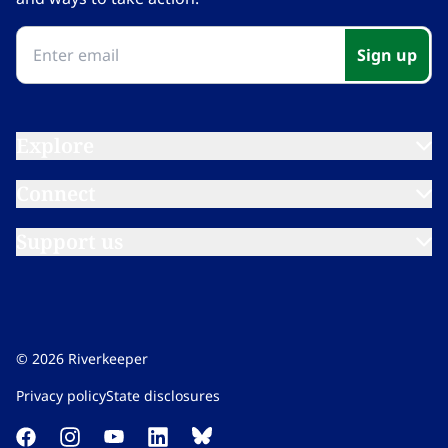
Sign up​​​​‌ ‍ ​‍​‍‌‍ ‌ ​‍‌‍‍‌‌‍‌ ‌‍‍‌‌‍ ‍​‍​‍​ ‍‍​‍​‍‌ ​ ‌‍​‌‌‍ ‍‌‍‍‌‌ ‌​‌ ‍‌​‍ ‍‌‍‍‌‌‍ ​‍​‍​‍ ​​‍​‍‌‍‍​‌ ​‍‌‍‌‌‌‍‌‍​‍​‍​ ‍‍​‍​‍‌‍‍​‌ ‌​‌ ‌​‌ ​​‌ ​ ​ ‍‍​‍ ​‍ ‌‍​ ‌‍ ‌‌ ​ ​‍ ‍‌‍ ‌‌‍​‌‌‍‍‌‌‍ ‍​‍ ‍​ ​‍​ ​​​ ​‍​ ‌​‌ ​‍‌‍‌‌‌‍‌​‌‍‌‌‌ ​ ‌‍‍‌‌‍‌ ‌‍ ‍​‍ ‍‌ ​‍‌‍‍‌‌ ‌‍‌‍‌‌‌ ​‍‌‍‍ ‌‍‌‌‌‍‌‌‌ ​​‌‍‌‌‌ ​‍​‍ ‍‌‍ ‌ ​‍‌‍‌ ​‍ ‌‍‍‌‌‍ ‍‌ ‌​‌‍‌‌‌‍ ‍‌ ‌​​‍ ‌‍‌‌‌‍‌​‌‍‍‌‌ ‌​​‍ ‌‍ ‌‌‍ ‌‍‌​‌‍‌‌​ ‌‌ ​​‌ ​‍‌‍‌‌‌ ​ ‌‍‌‌‌‍ ‍‌ ‌​‌‍​‌‌ ‌​‌‍‍‌‌‍ ‌‍ ‍​ ‍ ‌‍‍‌‌‍‌​​ ‌‌‍‌‍‌‍ ‌‍ ‌ ‌​‌‍‌‌‌ ​‍​ ‍ ‌ ‌​‌ ‍‌‌ ​​‌‍‌‌​ ‌‌‍‌‍‌‍ ‌‍ ‌ ‌​‌‍‌‌‌ ​‍​ ‍ ‌ ​​‌‍​‌‌ ‌​‌‍‍​​ ‌‌‍ ‍‌‍‌‌‌ ‌ ‌ ​ ‌‍ ​‌‍‌‌‌ ‌​‌ ‌​‌‍‌‌‌ ​‍​‍ ‍‌‍​‍‌ ‌‌‌ ‌​‌ ‌​‌‍ ‌‍ ‍‌​ ​‌‍​‌‌‍​‍‌‍‌‌‌‍ ​​ ‌‍​‍‌‍​‌‌ ​ ‌‍‌‌‌‌‌‌‌ ​‍‌‍ ​​ ‌‌‍‍​‌ ‌​‌ ‌​‌ ​​‌ ​ ​‍‌‌​ ​ ‌​​‌​‍‌‌​ ​‍‌​‌‍​‍‌‌​ ​‍‌​‌‍‌‍​ ‌‍ ‌‌ ​ ​‍ ‍‌‍ ‌‌‍​‌‌‍‍‌‌‍ ‍​‍ ‍​ ​‍​ ​​​ ​‍​ ‌​‌ ​‍‌‍‌‌‌‍‌​‌‍‌‌‌ ​ ‌‍‍‌‌‍‌ ‌‍ ‍​‍ ‍‌ ​‍‌‍‍‌‌ ‌‍‌‍‌‌‌ ​‍‌‍‍ ‌‍‌‌‌‍‌‌‌ ​​‌‍‌‌‌ ​‍​‍ ‍‌‍ ‌ ​‍‌‍‌ ​‍‌‍‌‍‍‌‌‍‌​​ ‌‌‍‌‍‌‍ ‌‍ ‌ ‌​‌‍‌‌‌ ​‍​‍‌‍‌ ‌​‌ ‍‌‌ ​​‌‍‌‌​ ‌‌‍‌‍‌‍ ‌‍ ‌ ‌​‌‍‌‌‌ ​‍​‍‌‍‌ ​​‌‍​‌‌ ‌​‌‍‍​​ ‌‌‍ ‍‌‍‌‌‌ ‌ ‌ ​ ‌‍ ​‌‍‌‌‌ ‌​‌ ‌​‌‍‌‌‌ ​‍​‍ ‍‌‍​‍‌ ‌‌‌ ‌​‌ ‌​‌‍ ‌‍ ‍‌​ ​‌‍​‌‌‍​‍‌‍‌‌‌‍ ​​‍‌‍‌ ​​‌‍‌‌‌ ​‍‌ ​ ‌ ​​‌‍‌‌‌‍​ ‌ ‌​‌‍‍‌‌ ‌‍‌‍‌‌​ ‌‌ ​​‌ ‌‌‌‍​‍‌‍ ​‌‍‍‌‌ ​ ‌‍‍​‌‍‌‌‌‍‌​​‍​‍‌ ‌
Explore​​​​‌ ‍ ​‍​‍‌‍ ‌ ​‍‌‍‍‌‌‍‌ ‌‍‍‌‌‍ ‍​‍​‍​ ‍‍​‍​‍‌ ​ ‌‍​‌‌‍ ‍‌‍‍‌‌ ‌​‌ ‍‌​‍ ‍‌‍‍‌‌‍ ​‍​‍​‍ ​​‍​‍‌‍‍​‌ ​‍‌‍‌‌‌‍‌‍​‍​‍​ ‍‍​‍​‍‌‍‍​‌ ‌​‌ ‌​‌ ​​‌ ​ ​ ‍‍​‍ ​‍ ‌‍​ ‌‍ ‌‌ ​ ​‍ ‍‌‍ ‌‌‍​‌‌‍‍‌‌‍ ‍​‍ ‍​ ​‍​ ​​​ ​‍​ ‌​‌ ​‍‌‍‌‌‌‍‌​‌‍‌‌‌ ​ ‌‍‍‌‌‍‌ ‌‍ ‍​‍ ‍‌ ​‍‌‍‍‌‌ ‌‍‌‍‌‌‌ ​‍‌‍‍ ‌‍‌‌‌‍‌‌‌ ​​‌‍‌‌‌ ​‍​‍ ‍‌‍ ‌ ​‍‌‍‌ ​‍ ‌‍‍‌‌‍ ‍‌ ‌​‌‍‌‌‌‍ ‍‌ ‌​​‍ ‌‍‌‌‌‍‌​‌‍‍‌‌ ‌​​‍ ‌‍ ‌‌‍ ‌‍‌​‌‍‌‌​ ‌‌ ​​‌ ​‍‌‍‌‌‌ ​ ‌‍‌‌‌‍ ‍‌ ‌​‌‍​‌‌ ‌​‌‍‍‌‌‍ ‌‍ ‍​ ‍ ‌‍‍‌‌‍‌​​ ‌‌‍‌‍‌‍ ‌‍ ‌ ‌​‌‍‌‌‌ ​‍​ ‍ ‌ ‌​‌ ‍‌‌ ​​‌‍‌‌​ ‌‌‍‌‍‌‍ ‌‍ ‌ ‌​‌‍‌‌‌ ​‍​ ‍ ‌ ​​‌‍​‌‌ ‌​‌‍‍​​ ‌‌‍ ‌‌‍‌‌‌‍ ‍‌ ‌‌​‍‌‌​ ‌‌‌​​‍‌‌ ‌‍‍ ‌‍‌‌‌ ‍‌​‍‌‌​ ​ ‌​‌​​‍‌‌​ ​ ‌​‌​​‍‌‌​ ​‍​ ​‍‌‍‌​​ ‍​​ ‍‌​ ‌​‌‍​‌​ ‌‌​ ​ ‌‍‌‍​ ​‍​ ​‍​ ​ ​ ​‍​‍‌‌​ ​‍​ ​‍​‍‌‌​ ‌‌‌​‌​​‍ ‍‌ ‌​‌‍‌‌‌ ‍​‌ ‌​​ ‌‍​‍‌‍​‌‌ ​ ‌‍‌‌‌‌‌‌‌ ​‍‌‍ ​​ ‌‌‍‍​‌ ‌​‌ ‌​‌ ​​‌ ​ ​‍‌‌​ ​ ‌​​‌​‍‌‌​ ​‍‌​‌‍​‍‌‌​ ​‍‌​‌‍‌‍​ ‌‍ ‌‌ ​ ​‍ ‍‌‍ ‌‌‍​‌‌‍‍‌‌‍ ‍​‍ ‍​ ​‍​ ​​​ ​‍​ ‌​‌ ​‍‌‍‌‌‌‍‌​‌‍‌‌‌ ​ ‌‍‍‌‌‍‌ ‌‍ ‍​‍ ‍‌ ​‍‌‍‍‌‌ ‌‍‌‍‌‌‌ ​‍‌‍‍ ‌‍‌‌‌‍‌‌‌ ​​‌‍‌‌‌ ​‍​‍ ‍‌‍ ‌ ​‍‌‍‌ ​‍‌‍‌‍‍‌‌‍‌​​ ‌‌‍‌‍‌‍ ‌‍ ‌ ‌​‌‍‌‌‌ ​‍​‍‌‍‌ ‌​‌ ‍‌‌ ​​‌‍‌‌​ ‌‌‍‌‍‌‍ ‌‍ ‌ ‌​‌‍‌‌‌ ​‍​‍‌‍‌ ​​‌‍​‌‌ ‌​‌‍‍​​ ‌‌‍ ‌‌‍‌‌‌‍ ‍‌ ‌‌​‍‌‌​ ‌‌‌​​‍‌‌ ‌‍‍ ‌‍‌‌‌ ‍‌​‍‌‌​ ​ ‌​‌​​‍‌‌​ ​ ‌​‌​​‍‌‌​ ​‍​ ​‍‌‍‌​​ ‍​​ ‍‌​ ‌​‌‍​‌​ ‌‌​ ​ ‌‍‌‍​ ​‍​ ​‍​ ​ ​ ​‍​‍‌‌​ ​‍​ ​‍​‍‌‌​ ‌‌‌​‌​​‍ ‍‌ ‌​‌‍‌‌‌ ‍​‌ ‌​​‍‌‍‌ ​​‌‍‌‌‌ ​‍‌ ​ ‌ ​​‌‍‌‌‌‍​ ‌ ‌​‌‍‍‌‌ ‌‍‌‍‌‌​ ‌‌ ​​‌ ‌‌‌‍​‍‌‍ ​‌‍‍‌‌ ​ ‌‍‍​‌‍‌‌‌‍‌​​‍​‍‌ ‌
Connect​​​​‌ ‍ ​‍​‍‌‍ ‌ ​‍‌‍‍‌‌‍‌ ‌‍‍‌‌‍ ‍​‍​‍​ ‍‍​‍​‍‌ ​ ‌‍​‌‌‍ ‍‌‍‍‌‌ ‌​‌ ‍‌​‍ ‍‌‍‍‌‌‍ ​‍​‍​‍ ​​‍​‍‌‍‍​‌ ​‍‌‍‌‌‌‍‌‍​‍​‍​ ‍‍​‍​‍‌‍‍​‌ ‌​‌ ‌​‌ ​​‌ ​ ​ ‍‍​‍ ​‍ ‌‍​ ‌‍ ‌‌ ​ ​‍ ‍‌‍ ‌‌‍​‌‌‍‍‌‌‍ ‍​‍ ‍​ ​‍​ ​​​ ​‍​ ‌​‌ ​‍‌‍‌‌‌‍‌​‌‍‌‌‌ ​ ‌‍‍‌‌‍‌ ‌‍ ‍​‍ ‍‌ ​‍‌‍‍‌‌ ‌‍‌‍‌‌‌ ​‍‌‍‍ ‌‍‌‌‌‍‌‌‌ ​​‌‍‌‌‌ ​‍​‍ ‍‌‍ ‌ ​‍‌‍‌ ​‍ ‌‍‍‌‌‍ ‍‌ ‌​‌‍‌‌‌‍ ‍‌ ‌​​‍ ‌‍‌‌‌‍‌​‌‍‍‌‌ ‌​​‍ ‌‍ ‌‌‍ ‌‍‌​‌‍‌‌​ ‌‌ ​​‌ ​‍‌‍‌‌‌ ​ ‌‍‌‌‌‍ ‍‌ ‌​‌‍​‌‌ ‌​‌‍‍‌‌‍ ‌‍ ‍​ ‍ ‌‍‍‌‌‍‌​​ ‌‌‍‌‍‌‍ ‌‍ ‌ ‌​‌‍‌‌‌ ​‍​ ‍ ‌ ‌​‌ ‍‌‌ ​​‌‍‌‌​ ‌‌‍‌‍‌‍ ‌‍ ‌ ‌​‌‍‌‌‌ ​‍​ ‍ ‌ ​​‌‍​‌‌ ‌​‌‍‍​​ ‌‌‍ ‌‌‍‌‌‌‍ ‍‌ ‌‌​‍‌‌​ ‌‌‌​​‍‌‌ ‌‍‍ ‌‍‌‌‌ ‍‌​‍‌‌​ ​ ‌​‌​​‍‌‌​ ​ ‌​‌​​‍‌‌​ ​‍​ ​‍​ ​‌‌‍‌‍​ ‌​​ ​‌‌‍​ ‌‍‌​​ ‌‌​ ​​​ ‌ ‌‍‌‌‌‍‌​‌‍‌‌​‍‌‌​ ​‍​ ​‍​‍‌‌​ ‌‌‌​‌​​‍ ‍‌ ‌​‌‍‌‌‌ ‍​‌ ‌​​ ‌‍​‍‌‍​‌‌ ​ ‌‍‌‌‌‌‌‌‌ ​‍‌‍ ​​ ‌‌‍‍​‌ ‌​‌ ‌​‌ ​​‌ ​ ​‍‌‌​ ​ ‌​​‌​‍‌‌​ ​‍‌​‌‍​‍‌‌​ ​‍‌​‌‍‌‍​ ‌‍ ‌‌ ​ ​‍ ‍‌‍ ‌‌‍​‌‌‍‍‌‌‍ ‍​‍ ‍​ ​‍​ ​​​ ​‍​ ‌​‌ ​‍‌‍‌‌‌‍‌​‌‍‌‌‌ ​ ‌‍‍‌‌‍‌ ‌‍ ‍​‍ ‍‌ ​‍‌‍‍‌‌ ‌‍‌‍‌‌‌ ​‍‌‍‍ ‌‍‌‌‌‍‌‌‌ ​​‌‍‌‌‌ ​‍​‍ ‍‌‍ ‌ ​‍‌‍‌ ​‍‌‍‌‍‍‌‌‍‌​​ ‌‌‍‌‍‌‍ ‌‍ ‌ ‌​‌‍‌‌‌ ​‍​‍‌‍‌ ‌​‌ ‍‌‌ ​​‌‍‌‌​ ‌‌‍‌‍‌‍ ‌‍ ‌ ‌​‌‍‌‌‌ ​‍​‍‌‍‌ ​​‌‍​‌‌ ‌​‌‍‍​​ ‌‌‍ ‌‌‍‌‌‌‍ ‍‌ ‌‌​‍‌‌​ ‌‌‌​​‍‌‌ ‌‍‍ ‌‍‌‌‌ ‍‌​‍‌‌​ ​ ‌​‌​​‍‌‌​ ​ ‌​‌​​‍‌‌​ ​‍​ ​‍​ ​‌‌‍‌‍​ ‌​​ ​‌‌‍​ ‌‍‌​​ ‌‌​ ​​​ ‌ ‌‍‌‌‌‍‌​‌‍‌‌​‍‌‌​ ​‍​ ​‍​‍‌‌​ ‌‌‌​‌​​‍ ‍‌ ‌​‌‍‌‌‌ ‍​‌ ‌​​‍‌‍‌ ​​‌‍‌‌‌ ​‍‌ ​ ‌ ​​‌‍‌‌‌‍​ ‌ ‌​‌‍‍‌‌ ‌‍‌‍‌‌​ ‌‌ ​​‌ ‌‌‌‍​‍‌‍ ​‌‍‍‌‌ ​ ‌‍‍​‌‍‌‌‌‍‌​​‍​‍‌ ‌
Support us​​​​‌ ‍ ​‍​‍‌‍ ‌ ​‍‌‍‍‌‌‍‌ ‌‍‍‌‌‍ ‍​‍​‍​ ‍‍​‍​‍‌ ​ ‌‍​‌‌‍ ‍‌‍‍‌‌ ‌​‌ ‍‌​‍ ‍‌‍‍‌‌‍ ​‍​‍​‍ ​​‍​‍‌‍‍​‌ ​‍‌‍‌‌‌‍‌‍​‍​‍​ ‍‍​‍​‍‌‍‍​‌ ‌​‌ ‌​‌ ​​‌ ​ ​ ‍‍​‍ ​‍ ‌‍​ ‌‍ ‌‌ ​ ​‍ ‍‌‍ ‌‌‍​‌‌‍‍‌‌‍ ‍​‍ ‍​ ​‍​ ​​​ ​‍​ ‌​‌ ​‍‌‍‌‌‌‍‌​‌‍‌‌‌ ​ ‌‍‍‌‌‍‌ ‌‍ ‍​‍ ‍‌ ​‍‌‍‍‌‌ ‌‍‌‍‌‌‌ ​‍‌‍‍ ‌‍‌‌‌‍‌‌‌ ​​‌‍‌‌‌ ​‍​‍ ‍‌‍ ‌ ​‍‌‍‌ ​‍ ‌‍‍‌‌‍ ‍‌ ‌​‌‍‌‌‌‍ ‍‌ ‌​​‍ ‌‍‌‌‌‍‌​‌‍‍‌‌ ‌​​‍ ‌‍ ‌‌‍ ‌‍‌​‌‍‌‌​ ‌‌ ​​‌ ​‍‌‍‌‌‌ ​ ‌‍‌‌‌‍ ‍‌ ‌​‌‍​‌‌ ‌​‌‍‍‌‌‍ ‌‍ ‍​ ‍ ‌‍‍‌‌‍‌​​ ‌‌‍‌‍‌‍ ‌‍ ‌ ‌​‌‍‌‌‌ ​‍​ ‍ ‌ ‌​‌ ‍‌‌ ​​‌‍‌‌​ ‌‌‍‌‍‌‍ ‌‍ ‌ ‌​‌‍‌‌‌ ​‍​ ‍ ‌ ​​‌‍​‌‌ ‌​‌‍‍​​ ‌‌‍ ‌‌‍‌‌‌‍ ‍‌ ‌‌​‍‌‌​ ‌‌‌​​‍‌‌ ‌‍‍ ‌‍‌‌‌ ‍‌​‍‌‌​ ​ ‌​‌​​‍‌‌​ ​ ‌​‌​​‍‌‌​ ​‍​ ​‍​ ​​‌‍‌‍‌‍​ ​ ‍‌‌‍‌​‌‍‌​‌‍‌​​ ​‍​ ​ ‌‍​ ​ ‌‌​ ‌‍​‍‌‌​ ​‍​ ​‍​‍‌‌​ ‌‌‌​‌​​‍ ‍‌ ‌​‌‍‌‌‌ ‍​‌ ‌​​ ‌‍​‍‌‍​‌‌ ​ ‌‍‌‌‌‌‌‌‌ ​‍‌‍ ​​ ‌‌‍‍​‌ ‌​‌ ‌​‌ ​​‌ ​ ​‍‌‌​ ​ ‌​​‌​‍‌‌​ ​‍‌​‌‍​‍‌‌​ ​‍‌​‌‍‌‍​ ‌‍ ‌‌ ​ ​‍ ‍‌‍ ‌‌‍​‌‌‍‍‌‌‍ ‍​‍ ‍​ ​‍​ ​​​ ​‍​ ‌​‌ ​‍‌‍‌‌‌‍‌​‌‍‌‌‌ ​ ‌‍‍‌‌‍‌ ‌‍ ‍​‍ ‍‌ ​‍‌‍‍‌‌ ‌‍‌‍‌‌‌ ​‍‌‍‍ ‌‍‌‌‌‍‌‌‌ ​​‌‍‌‌‌ ​‍​‍ ‍‌‍ ‌ ​‍‌‍‌ ​‍‌‍‌‍‍‌‌‍‌​​ ‌‌‍‌‍‌‍ ‌‍ ‌ ‌​‌‍‌‌‌ ​‍​‍‌‍‌ ‌​‌ ‍‌‌ ​​‌‍‌‌​ ‌‌‍‌‍‌‍ ‌‍ ‌ ‌​‌‍‌‌‌ ​‍​‍‌‍‌ ​​‌‍​‌‌ ‌​‌‍‍​​ ‌‌‍ ‌‌‍‌‌‌‍ ‍‌ ‌‌​‍‌‌​ ‌‌‌​​‍‌‌ ‌‍‍ ‌‍‌‌‌ ‍‌​‍‌‌​ ​ ‌​‌​​‍‌‌​ ​ ‌​‌​​‍‌‌​ ​‍​ ​‍​ ​​‌‍‌‍‌‍​ ​ ‍‌‌‍‌​‌‍‌​‌‍‌​​ ​‍​ ​ ‌‍​ ​ ‌‌​ ‌‍​‍‌‌​ ​‍​ ​‍​‍‌‌​ ‌‌‌​‌​​‍ ‍‌ ‌​‌‍‌‌‌ ‍​‌ ‌​​‍‌‍‌ ​​‌‍‌‌‌ ​‍‌ ​ ‌ ​​‌‍‌‌‌‍​ ‌ ‌​‌‍‍‌‌ ‌‍‌‍‌‌​ ‌‌ ​​‌ ‌‌‌‍​‍‌‍ ​‌‍‍‌‌ ​ ‌‍‍​‌‍‌‌‌‍‌​​‍​‍‌ ‌
©
2026
Riverkeeper
Privacy policy​​​​‌ ‍ ​‍​‍‌‍ ‌ ​‍‌‍‍‌‌‍‌ ‌‍‍‌‌‍ ‍​‍​‍​ ‍‍​‍​‍‌ ​ ‌‍​‌‌‍ ‍‌‍‍‌‌ ‌​‌ ‍‌​‍ ‍‌‍‍‌‌‍ ​‍​‍​‍ ​​‍​‍‌‍‍​‌ ​‍‌‍‌‌‌‍‌‍​‍​‍​ ‍‍​‍​‍‌‍‍​‌ ‌​‌ ‌​‌ ​​‌ ​ ​ ‍‍​‍ ​‍ ‌‍​ ‌‍ ‌‌ ​ ​‍ ‍‌‍ ‌‌‍​‌‌‍‍‌‌‍ ‍​‍ ‍​ ​‍​ ​​​ ​‍​ ‌​‌ ​‍‌‍‌‌‌‍‌​‌‍‌‌‌ ​ ‌‍‍‌‌‍‌ ‌‍ ‍​‍ ‍‌ ​‍‌‍‍‌‌ ‌‍‌‍‌‌‌ ​‍‌‍‍ ‌‍‌‌‌‍‌‌‌ ​​‌‍‌‌‌ ​‍​‍ ‍‌‍ ‌ ​‍‌‍‌ ​‍ ‌‍‍‌‌‍ ‍‌ ‌​‌‍‌‌‌‍ ‍‌ ‌​​‍ ‌‍‌‌‌‍‌​‌‍‍‌‌ ‌​​‍ ‌‍ ‌‌‍ ‌‍‌​‌‍‌‌​ ‌‌ ​​‌ ​‍‌‍‌‌‌ ​ ‌‍‌‌‌‍ ‍‌ ‌​‌‍​‌‌ ‌​‌‍‍‌‌‍ ‌‍ ‍​ ‍ ‌‍‍‌‌‍‌​​ ‌‌‍‌‍‌‍ ‌‍ ‌ ‌​‌‍‌‌‌ ​‍​ ‍ ‌ ‌​‌ ‍‌‌ ​​‌‍‌‌​ ‌‌‍‌‍‌‍ ‌‍ ‌ ‌​‌‍‌‌‌ ​‍​ ‍ ‌ ​​‌‍​‌‌ ‌​‌‍‍​​ ‌‌‍​‌‌‍‌​‌‍‌​‌‍‍‌‌ ‌​‌‍‍‌‌‍ ‌‍ ‍‌‍​‌‌‍ ​‌​ ​‌‍‍‌‌‍ ‍‌‍‍ ‌ ​ ​‍‌‌​ ‌‌‌​​‍‌‌ ‌‍‍ ‌‍‌‌‌ ‍‌​‍‌‌​ ​ ‌​‌​​‍‌‌​ ​ ‌​‌​​‍‌‌​ ​‍​ ​‍‌‍​ ‌‍‌‍​ ​​​ ​‍​ ​‌​ ‌‍​ ‍‌​ ‌​​ ‌​‌‍​‌​ ​‍‌‍​ ​‍‌‌​ ​‍​ ​‍​‍‌‌​ ‌‌‌​‌​​‍ ‍‌ ‌​‌‍‌‌‌ ‍​‌ ‌​​ ‌‍​‍‌‍​‌‌ ​ ‌‍‌‌‌‌‌‌‌ ​‍‌‍ ​​ ‌‌‍‍​‌ ‌​‌ ‌​‌ ​​‌ ​ ​‍‌‌​ ​ ‌​​‌​‍‌‌​ ​‍‌​‌‍​‍‌‌​ ​‍‌​‌‍‌‍​ ‌‍ ‌‌ ​ ​‍ ‍‌‍ ‌‌‍​‌‌‍‍‌‌‍ ‍​‍ ‍​ ​‍​ ​​​ ​‍​ ‌​‌ ​‍‌‍‌‌‌‍‌​‌‍‌‌‌ ​ ‌‍‍‌‌‍‌ ‌‍ ‍​‍ ‍‌ ​‍‌‍‍‌‌ ‌‍‌‍‌‌‌ ​‍‌‍‍ ‌‍‌‌‌‍‌‌‌ ​​‌‍‌‌‌ ​‍​‍ ‍‌‍ ‌ ​‍‌‍‌ ​‍‌‍‌‍‍‌‌‍‌​​ ‌‌‍‌‍‌‍ ‌‍ ‌ ‌​‌‍‌‌‌ ​‍​‍‌‍‌ ‌​‌ ‍‌‌ ​​‌‍‌‌​ ‌‌‍‌‍‌‍ ‌‍ ‌ ‌​‌‍‌‌‌ ​‍​‍‌‍‌ ​​‌‍​‌‌ ‌​‌‍‍​​ ‌‌‍​‌‌‍‌​‌‍‌​‌‍‍‌‌ ‌​‌‍‍‌‌‍ ‌‍ ‍‌‍​‌‌‍ ​‌​ ​‌‍‍‌‌‍ ‍‌‍‍ ‌ ​ ​‍‌‌​ ‌‌‌​​‍‌‌ ‌‍‍ ‌‍‌‌‌ ‍‌​‍‌‌​ ​ ‌​‌​​‍‌‌​ ​ ‌​‌​​‍‌‌​ ​‍​ ​‍‌‍​ ‌‍‌‍​ ​​​ ​‍​ ​‌​ ‌‍​ ‍‌​ ‌​​ ‌​‌‍​‌​ ​‍‌‍​ ​‍‌‌​ ​‍​ ​‍​‍‌‌​ ‌‌‌​‌​​‍ ‍‌ ‌​‌‍‌‌‌ ‍​‌ ‌​​‍‌‍‌ ​​‌‍‌‌‌ ​‍‌ ​ ‌ ​​‌‍‌‌‌‍​ ‌ ‌​‌‍‍‌‌ ‌‍‌‍‌‌​ ‌‌ ​​‌ ‌‌‌‍​‍‌‍ ​‌‍‍‌‌ ​ ‌‍‍​‌‍‌‌‌‍‌​​‍​‍‌ ‌
State disclosures​​​​‌ ‍ ​‍​‍‌‍ ‌ ​‍‌‍‍‌‌‍‌ ‌‍‍‌‌‍ ‍​‍​‍​ ‍‍​‍​‍‌ ​ ‌‍​‌‌‍ ‍‌‍‍‌‌ ‌​‌ ‍‌​‍ ‍‌‍‍‌‌‍ ​‍​‍​‍ ​​‍​‍‌‍‍​‌ ​‍‌‍‌‌‌‍‌‍​‍​‍​ ‍‍​‍​‍‌‍‍​‌ ‌​‌ ‌​‌ ​​‌ ​ ​ ‍‍​‍ ​‍ ‌‍​ ‌‍ ‌‌ ​ ​‍ ‍‌‍ ‌‌‍​‌‌‍‍‌‌‍ ‍​‍ ‍​ ​‍​ ​​​ ​‍​ ‌​‌ ​‍‌‍‌‌‌‍‌​‌‍‌‌‌ ​ ‌‍‍‌‌‍‌ ‌‍ ‍​‍ ‍‌ ​‍‌‍‍‌‌ ‌‍‌‍‌‌‌ ​‍‌‍‍ ‌‍‌‌‌‍‌‌‌ ​​‌‍‌‌‌ ​‍​‍ ‍‌‍ ‌ ​‍‌‍‌ ​‍ ‌‍‍‌‌‍ ‍‌ ‌​‌‍‌‌‌‍ ‍‌ ‌​​‍ ‌‍‌‌‌‍‌​‌‍‍‌‌ ‌​​‍ ‌‍ ‌‌‍ ‌‍‌​‌‍‌‌​ ‌‌ ​​‌ ​‍‌‍‌‌‌ ​ ‌‍‌‌‌‍ ‍‌ ‌​‌‍​‌‌ ‌​‌‍‍‌‌‍ ‌‍ ‍​ ‍ ‌‍‍‌‌‍‌​​ ‌‌‍‌‍‌‍ ‌‍ ‌ ‌​‌‍‌‌‌ ​‍​ ‍ ‌ ‌​‌ ‍‌‌ ​​‌‍‌‌​ ‌‌‍‌‍‌‍ ‌‍ ‌ ‌​‌‍‌‌‌ ​‍​ ‍ ‌ ​​‌‍​‌‌ ‌​‌‍‍​​ ‌‌‍​‌‌‍‌​‌‍‌​‌‍‍‌‌ ‌​‌‍‍‌‌‍ ‌‍ ‍‌‍​‌‌‍ ​‌​ ​‌‍‍‌‌‍ ‍‌‍‍ ‌ ​ ​‍‌‌​ ‌‌‌​​‍‌‌ ‌‍‍ ‌‍‌‌‌ ‍‌​‍‌‌​ ​ ‌​‌​​‍‌‌​ ​ ‌​‌​​‍‌‌​ ​‍​ ​‍​ ‌‍‌‍​ ‌‍‌‌​ ‍​‌‍‌‌​ ​​‌‍‌​​ ​‍‌‍​‌​ ‌​​ ‍​​ ‍​​‍‌‌​ ​‍​ ​‍​‍‌‌​ ‌‌‌​‌​​‍ ‍‌ ‌​‌‍‌‌‌ ‍​‌ ‌​​ ‌‍​‍‌‍​‌‌ ​ ‌‍‌‌‌‌‌‌‌ ​‍‌‍ ​​ ‌‌‍‍​‌ ‌​‌ ‌​‌ ​​‌ ​ ​‍‌‌​ ​ ‌​​‌​‍‌‌​ ​‍‌​‌‍​‍‌‌​ ​‍‌​‌‍‌‍​ ‌‍ ‌‌ ​ ​‍ ‍‌‍ ‌‌‍​‌‌‍‍‌‌‍ ‍​‍ ‍​ ​‍​ ​​​ ​‍​ ‌​‌ ​‍‌‍‌‌‌‍‌​‌‍‌‌‌ ​ ‌‍‍‌‌‍‌ ‌‍ ‍​‍ ‍‌ ​‍‌‍‍‌‌ ‌‍‌‍‌‌‌ ​‍‌‍‍ ‌‍‌‌‌‍‌‌‌ ​​‌‍‌‌‌ ​‍​‍ ‍‌‍ ‌ ​‍‌‍‌ ​‍‌‍‌‍‍‌‌‍‌​​ ‌‌‍‌‍‌‍ ‌‍ ‌ ‌​‌‍‌‌‌ ​‍​‍‌‍‌ ‌​‌ ‍‌‌ ​​‌‍‌‌​ ‌‌‍‌‍‌‍ ‌‍ ‌ ‌​‌‍‌‌‌ ​‍​‍‌‍‌ ​​‌‍​‌‌ ‌​‌‍‍​​ ‌‌‍​‌‌‍‌​‌‍‌​‌‍‍‌‌ ‌​‌‍‍‌‌‍ ‌‍ ‍‌‍​‌‌‍ ​‌​ ​‌‍‍‌‌‍ ‍‌‍‍ ‌ ​ ​‍‌‌​ ‌‌‌​​‍‌‌ ‌‍‍ ‌‍‌‌‌ ‍‌​‍‌‌​ ​ ‌​‌​​‍‌‌​ ​ ‌​‌​​‍‌‌​ ​‍​ ​‍​ ‌‍‌‍​ ‌‍‌‌​ ‍​‌‍‌‌​ ​​‌‍‌​​ ​‍‌‍​‌​ ‌​​ ‍​​ ‍​​‍‌‌​ ​‍​ ​‍​‍‌‌​ ‌‌‌​‌​​‍ ‍‌ ‌​‌‍‌‌‌ ‍​‌ ‌​​‍‌‍‌ ​​‌‍‌‌‌ ​‍‌ ​ ‌ ​​‌‍‌‌‌‍​ ‌ ‌​‌‍‍‌‌ ‌‍‌‍‌‌​ ‌‌ ​​‌ ‌‌‌‍​‍‌‍ ​‌‍‍‌‌ ​ ‌‍‍​‌‍‌‌‌‍‌​​‍​‍‌ ‌