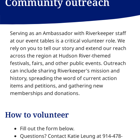
Community outreach​​​​‌ ‍ ​‍​‍‌‍ ‌ ​‍‌‍‍‌‌‍‌ ‌‍‍‌‌‍ ‍​‍​‍​ ‍‍​‍​‍‌ ​ ‌‍​‌‌‍ ‍‌‍‍‌‌ ‌​‌ ‍‌​‍ ‍‌‍‍‌‌‍ ​‍​‍​‍ ​​‍​‍‌‍‍​‌ ​‍‌‍‌‌‌‍‌‍​‍​‍​ ‍‍​‍​‍‌‍‍​‌ ‌​‌ ‌​‌ ​​‌ ​ ​ ‍‍​‍ ​‍ ‌‍​ ‌‍ ‌‌ ​ ​‍ ‍‌‍ ‌‌‍​‌‌‍‍‌‌‍ ‍​‍ ‍​ ​‍​ ​​​ ​‍​ ‌​‌ ​‍‌‍‌‌‌‍‌​‌‍‌‌‌ ​ ‌‍‍‌‌‍‌ ‌‍ ‍​‍ ‍‌ ​‍‌‍‍‌‌ ‌‍‌‍‌‌‌ ​‍‌‍‍ ‌‍‌‌‌‍‌‌‌ ​​‌‍‌‌‌ ​‍​‍ ‍‌‍ ‌ ​‍‌‍‌ ​‍ ‌‍‍‌‌‍ ‍‌ ‌​‌‍‌‌‌‍ ‍‌ ‌​​‍ ‌‍‌‌‌‍‌​‌‍‍‌‌ ‌​​‍ ‌‍ ‌‌‍ ‌‍‌​‌‍‌‌​ ‌‌ ​​‌ ​‍‌‍‌‌‌ ​ ‌‍‌‌‌‍ ‍‌ ‌​‌‍​‌‌ ‌​‌‍‍‌‌‍ ‌‍ ‍​ ‍ ‌‍‍‌‌‍‌​​ ‌‌‍​ ​ ‌ ‌‍​‍​ ​​‌‍‌‍​ ​​​ ‍​‌‍‌‌​‍ ‌‌‍​‌​ ‍‌‌‍‌‌​ ‍​​‍ ‌​ ‌​​ ‍‌​ ‌‍​ ​‍​‍ ‌​ ‍‌​ ‌‌‌‍‌‍‌‍​‌​‍ ‌​ ‍​​ ‌‌​ ​ ​ ‌‍​ ‍‌​ ‌‍​ ‌‌‌‍​‌‌‍‌‌​ ​‍‌‍​‍‌‍​‌​ ‍ ‌ ‌​‌ ‍‌‌ ​​‌‍‌‌​ ‌‌ ‌‍‌‍ ‌‍ ​‌ ‌‌‌‍ ‍‌ ‌​‌‍‌‌‌‍‌‌‌ ​‍‌​‍‌‌ ‌​‌‍‌‌‌‍ ‌​ ‍ ‌ ​​‌‍​‌‌ ‌​‌‍‍​​ ‌‌ ‌​‌‍‍‌‌ ‌​‌‍ ​‌‍‌‌​ ‌‍​‍‌‍​‌‌ ​ ‌‍‌‌‌‌‌‌‌ ​‍‌‍ ​​ ‌‌‍‍​‌ ‌​‌ ‌​‌ ​​‌ ​ ​‍‌‌​ ​ ‌​​‌​‍‌‌​ ​‍‌​‌‍​‍‌‌​ ​‍‌​‌‍‌‍​ ‌‍ ‌‌ ​ ​‍ ‍‌‍ ‌‌‍​‌‌‍‍‌‌‍ ‍​‍ ‍​ ​‍​ ​​​ ​‍​ ‌​‌ ​‍‌‍‌‌‌‍‌​‌‍‌‌‌ ​ ‌‍‍‌‌‍‌ ‌‍ ‍​‍ ‍‌ ​‍‌‍‍‌‌ ‌‍‌‍‌‌‌ ​‍‌‍‍ ‌‍‌‌‌‍‌‌‌ ​​‌‍‌‌‌ ​‍​‍ ‍‌‍ ‌ ​‍‌‍‌ ​‍‌‍‌‍‍‌‌‍‌​​ ‌‌‍​ ​ ‌ ‌‍​‍​ ​​‌‍‌‍​ ​​​ ‍​‌‍‌‌​‍ ‌‌‍​‌​ ‍‌‌‍‌‌​ ‍​​‍ ‌​ ‌​​ ‍‌​ ‌‍​ ​‍​‍ ‌​ ‍‌​ ‌‌‌‍‌‍‌‍​‌​‍ ‌​ ‍​​ ‌‌​ ​ ​ ‌‍​ ‍‌​ ‌‍​ ‌‌‌‍​‌‌‍‌‌​ ​‍‌‍​‍‌‍​‌​‍‌‍‌ ‌​‌ ‍‌‌ ​​‌‍‌‌​ ‌‌ ‌‍‌‍ ‌‍ ​‌ ‌‌‌‍ ‍‌ ‌​‌‍‌‌‌‍‌‌‌ ​‍‌​‍‌‌ ‌​‌‍‌‌‌‍ ‌​‍‌‍‌ ​​‌‍​‌‌ ‌​‌‍‍​​ ‌‌ ‌​‌‍‍‌‌ ‌​‌‍ ​‌‍‌‌​‍‌‍‌ ​​‌‍‌‌‌ ​‍‌ ​ ‌ ​​‌‍‌‌‌‍​ ‌ ‌​‌‍‍‌‌ ‌‍‌‍‌‌​ ‌‌ ​​‌ ‌‌‌‍​‍‌‍ ​‌‍‍‌‌ ​ ‌‍‍​‌‍‌‌‌‍‌​​‍​‍‌ ‌
Serving as an Ambassador with Riverkeeper staff
at our event tables is a critical volunteer role. We
rely on you to tell our story and extend our reach
across the region at Hudson River-themed
festivals, fairs, and other public events. Outreach
can include sharing Riverkeeper’s mission and
history, spreading the word of current action
items and petitions, and gathering new
memberships and donations.​​​​‌ ‍ ​‍​‍‌‍ ‌ ​‍‌‍‍‌‌‍‌ ‌‍‍‌‌‍ ‍​‍​‍​ ‍‍​‍​‍‌ ​ ‌‍​‌‌‍ ‍‌‍‍‌‌ ‌​‌ ‍‌​‍ ‍‌‍‍‌‌‍ ​‍​‍​‍ ​​‍​‍‌‍‍​‌ ​‍‌‍‌‌‌‍‌‍​‍​‍​ ‍‍​‍​‍‌‍‍​‌ ‌​‌ ‌​‌ ​​‌ ​ ​ ‍‍​‍ ​‍ ‌‍​ ‌‍ ‌‌ ​ ​‍ ‍‌‍ ‌‌‍​‌‌‍‍‌‌‍ ‍​‍ ‍​ ​‍​ ​​​ ​‍​ ‌​‌ ​‍‌‍‌‌‌‍‌​‌‍‌‌‌ ​ ‌‍‍‌‌‍‌ ‌‍ ‍​‍ ‍‌ ​‍‌‍‍‌‌ ‌‍‌‍‌‌‌ ​‍‌‍‍ ‌‍‌‌‌‍‌‌‌ ​​‌‍‌‌‌ ​‍​‍ ‍‌‍ ‌ ​‍‌‍‌ ​‍ ‌‍‍‌‌‍ ‍‌ ‌​‌‍‌‌‌‍ ‍‌ ‌​​‍ ‌‍‌‌‌‍‌​‌‍‍‌‌ ‌​​‍ ‌‍ ‌‌‍ ‌‍‌​‌‍‌‌​ ‌‌ ​​‌ ​‍‌‍‌‌‌ ​ ‌‍‌‌‌‍ ‍‌ ‌​‌‍​‌‌ ‌​‌‍‍‌‌‍ ‌‍ ‍​ ‍ ‌‍‍‌‌‍‌​​ ‌‌‍​ ​ ‌ ‌‍​‍​ ​​‌‍‌‍​ ​​​ ‍​‌‍‌‌​‍ ‌‌‍​‌​ ‍‌‌‍‌‌​ ‍​​‍ ‌​ ‌​​ ‍‌​ ‌‍​ ​‍​‍ ‌​ ‍‌​ ‌‌‌‍‌‍‌‍​‌​‍ ‌​ ‍​​ ‌‌​ ​ ​ ‌‍​ ‍‌​ ‌‍​ ‌‌‌‍​‌‌‍‌‌​ ​‍‌‍​‍‌‍​‌​ ‍ ‌ ‌​‌ ‍‌‌ ​​‌‍‌‌​ ‌‌ ‌‍‌‍ ‌‍ ​‌ ‌‌‌‍ ‍‌ ‌​‌‍‌‌‌‍‌‌‌ ​‍‌​‍‌‌ ‌​‌‍‌‌‌‍ ‌​ ‍ ‌ ​​‌‍​‌‌ ‌​‌‍‍​​ ‌‌‍​ ‌‍ ‌‍ ‍‌ ‌​‌‍‌‌‌‍ ‍‌ ‌​​‍‌‌​ ‌‌‌​​‍‌‌ ‌‍‍ ‌‍‌‌‌ ‍‌​‍‌‌​ ​ ‌​‌​​‍‌‌​ ​ ‌​‌​​‍‌‌​ ​‍​ ​‍​ ‍‌‌‍‌‌‌‍​ ‌‍​‌‌‍​‍‌‍‌‌​ ​‍​ ‌‌‌‍​‌​ ‌‌‌‍​‍‌‍‌‍​‍‌‌​ ​‍​ ​‍​‍‌‌​ ‌‌‌​‌​​‍ ‍‌‍​ ‌‍‍​‌‍‍‌‌‍ ​‌‍‌​‌ ​‍‌‍‌‌‌‍ ‍​‍‌‌​ ‌‌‌​​‍‌‌ ‌‍‍ ‌‍‌‌‌ ‍‌​‍‌‌​ ​ ‌​‌​​‍‌‌​ ​ ‌​‌​​‍‌‌​ ​‍​ ​‍​ ​‌​ ‌‌​ ‌‌​ ‌​‌‍‌​‌‍​ ​ ‌‍‌‍‌‌‌‍​ ​ ​‌​ ‍‌​ ‍​​ ​​​‍‌‌​ ​‍​ ​‍​‍‌‌​ ‌‌‌​‌​​‍ ‍‌ ‌​‌‍‌‌‌ ‍​‌ ‌​​ ‌‍​‍‌‍​‌‌ ​ ‌‍‌‌‌‌‌‌‌ ​‍‌‍ ​​ ‌‌‍‍​‌ ‌​‌ ‌​‌ ​​‌ ​ ​‍‌‌​ ​ ‌​​‌​‍‌‌​ ​‍‌​‌‍​‍‌‌​ ​‍‌​‌‍‌‍​ ‌‍ ‌‌ ​ ​‍ ‍‌‍ ‌‌‍​‌‌‍‍‌‌‍ ‍​‍ ‍​ ​‍​ ​​​ ​‍​ ‌​‌ ​‍‌‍‌‌‌‍‌​‌‍‌‌‌ ​ ‌‍‍‌‌‍‌ ‌‍ ‍​‍ ‍‌ ​‍‌‍‍‌‌ ‌‍‌‍‌‌‌ ​‍‌‍‍ ‌‍‌‌‌‍‌‌‌ ​​‌‍‌‌‌ ​‍​‍ ‍‌‍ ‌ ​‍‌‍‌ ​‍‌‍‌‍‍‌‌‍‌​​ ‌‌‍​ ​ ‌ ‌‍​‍​ ​​‌‍‌‍​ ​​​ ‍​‌‍‌‌​‍ ‌‌‍​‌​ ‍‌‌‍‌‌​ ‍​​‍ ‌​ ‌​​ ‍‌​ ‌‍​ ​‍​‍ ‌​ ‍‌​ ‌‌‌‍‌‍‌‍​‌​‍ ‌​ ‍​​ ‌‌​ ​ ​ ‌‍​ ‍‌​ ‌‍​ ‌‌‌‍​‌‌‍‌‌​ ​‍‌‍​‍‌‍​‌​‍‌‍‌ ‌​‌ ‍‌‌ ​​‌‍‌‌​ ‌‌ ‌‍‌‍ ‌‍ ​‌ ‌‌‌‍ ‍‌ ‌​‌‍‌‌‌‍‌‌‌ ​‍‌​‍‌‌ ‌​‌‍‌‌‌‍ ‌​‍‌‍‌ ​​‌‍​‌‌ ‌​‌‍‍​​ ‌‌‍​ ‌‍ ‌‍ ‍‌ ‌​‌‍‌‌‌‍ ‍‌ ‌​​‍‌‌​ ‌‌‌​​‍‌‌ ‌‍‍ ‌‍‌‌‌ ‍‌​‍‌‌​ ​ ‌​‌​​‍‌‌​ ​ ‌​‌​​‍‌‌​ ​‍​ ​‍​ ‍‌‌‍‌‌‌‍​ ‌‍​‌‌‍​‍‌‍‌‌​ ​‍​ ‌‌‌‍​‌​ ‌‌‌‍​‍‌‍‌‍​‍‌‌​ ​‍​ ​‍​‍‌‌​ ‌‌‌​‌​​‍ ‍‌‍​ ‌‍‍​‌‍‍‌‌‍ ​‌‍‌​‌ ​‍‌‍‌‌‌‍ ‍​‍‌‌​ ‌‌‌​​‍‌‌ ‌‍‍ ‌‍‌‌‌ ‍‌​‍‌‌​ ​ ‌​‌​​‍‌‌​ ​ ‌​‌​​‍‌‌​ ​‍​ ​‍​ ​‌​ ‌‌​ ‌‌​ ‌​‌‍‌​‌‍​ ​ ‌‍‌‍‌‌‌‍​ ​ ​‌​ ‍‌​ ‍​​ ​​​‍‌‌​ ​‍​ ​‍​‍‌‌​ ‌‌‌​‌​​‍ ‍‌ ‌​‌‍‌‌‌ ‍​‌ ‌​​‍‌‍‌ ​​‌‍‌‌‌ ​‍‌ ​ ‌ ​​‌‍‌‌‌‍​ ‌ ‌​‌‍‍‌‌ ‌‍‌‍‌‌​ ‌‌ ​​‌ ‌‌‌‍​‍‌‍ ​‌‍‍‌‌ ​ ‌‍‍​‌‍‌‌‌‍‌​​‍​‍‌ ‌
How to volunteer​​​​‌ ‍ ​‍​‍‌‍ ‌ ​‍‌‍‍‌‌‍‌ ‌‍‍‌‌‍ ‍​‍​‍​ ‍‍​‍​‍‌ ​ ‌‍​‌‌‍ ‍‌‍‍‌‌ ‌​‌ ‍‌​‍ ‍‌‍‍‌‌‍ ​‍​‍​‍ ​​‍​‍‌‍‍​‌ ​‍‌‍‌‌‌‍‌‍​‍​‍​ ‍‍​‍​‍‌‍‍​‌ ‌​‌ ‌​‌ ​​‌ ​ ​ ‍‍​‍ ​‍ ‌‍​ ‌‍ ‌‌ ​ ​‍ ‍‌‍ ‌‌‍​‌‌‍‍‌‌‍ ‍​‍ ‍​ ​‍​ ​​​ ​‍​ ‌​‌ ​‍‌‍‌‌‌‍‌​‌‍‌‌‌ ​ ‌‍‍‌‌‍‌ ‌‍ ‍​‍ ‍‌ ​‍‌‍‍‌‌ ‌‍‌‍‌‌‌ ​‍‌‍‍ ‌‍‌‌‌‍‌‌‌ ​​‌‍‌‌‌ ​‍​‍ ‍‌‍ ‌ ​‍‌‍‌ ​‍ ‌‍‍‌‌‍ ‍‌ ‌​‌‍‌‌‌‍ ‍‌ ‌​​‍ ‌‍‌‌‌‍‌​‌‍‍‌‌ ‌​​‍ ‌‍ ‌‌‍ ‌‍‌​‌‍‌‌​ ‌‌ ​​‌ ​‍‌‍‌‌‌ ​ ‌‍‌‌‌‍ ‍‌ ‌​‌‍​‌‌ ‌​‌‍‍‌‌‍ ‌‍ ‍​ ‍ ‌‍‍‌‌‍‌​​ ‌‌‍​ ​ ‌ ‌‍​‍​ ​​‌‍‌‍​ ​​​ ‍​‌‍‌‌​‍ ‌‌‍​‌​ ‍‌‌‍‌‌​ ‍​​‍ ‌​ ‌​​ ‍‌​ ‌‍​ ​‍​‍ ‌​ ‍‌​ ‌‌‌‍‌‍‌‍​‌​‍ ‌​ ‍​​ ‌‌​ ​ ​ ‌‍​ ‍‌​ ‌‍​ ‌‌‌‍​‌‌‍‌‌​ ​‍‌‍​‍‌‍​‌​ ‍ ‌ ‌​‌ ‍‌‌ ​​‌‍‌‌​ ‌‌ ‌‍‌‍ ‌‍ ​‌ ‌‌‌‍ ‍‌ ‌​‌‍‌‌‌‍‌‌‌ ​‍‌​‍‌‌ ‌​‌‍‌‌‌‍ ‌​ ‍ ‌ ​​‌‍​‌‌ ‌​‌‍‍​​ ‌‌ ​ ‌‍‍‌‌‍‌​‌‍‌‌‌‍​‍‌‍​‌‌ ​‍​‍ ‍‌ ‌​‌‍‍‌‌ ‌​‌‍ ​‌‍‌‌​ ‌‍​‍‌‍​‌‌ ​ ‌‍‌‌‌‌‌‌‌ ​‍‌‍ ​​ ‌‌‍‍​‌ ‌​‌ ‌​‌ ​​‌ ​ ​‍‌‌​ ​ ‌​​‌​‍‌‌​ ​‍‌​‌‍​‍‌‌​ ​‍‌​‌‍‌‍​ ‌‍ ‌‌ ​ ​‍ ‍‌‍ ‌‌‍​‌‌‍‍‌‌‍ ‍​‍ ‍​ ​‍​ ​​​ ​‍​ ‌​‌ ​‍‌‍‌‌‌‍‌​‌‍‌‌‌ ​ ‌‍‍‌‌‍‌ ‌‍ ‍​‍ ‍‌ ​‍‌‍‍‌‌ ‌‍‌‍‌‌‌ ​‍‌‍‍ ‌‍‌‌‌‍‌‌‌ ​​‌‍‌‌‌ ​‍​‍ ‍‌‍ ‌ ​‍‌‍‌ ​‍‌‍‌‍‍‌‌‍‌​​ ‌‌‍​ ​ ‌ ‌‍​‍​ ​​‌‍‌‍​ ​​​ ‍​‌‍‌‌​‍ ‌‌‍​‌​ ‍‌‌‍‌‌​ ‍​​‍ ‌​ ‌​​ ‍‌​ ‌‍​ ​‍​‍ ‌​ ‍‌​ ‌‌‌‍‌‍‌‍​‌​‍ ‌​ ‍​​ ‌‌​ ​ ​ ‌‍​ ‍‌​ ‌‍​ ‌‌‌‍​‌‌‍‌‌​ ​‍‌‍​‍‌‍​‌​‍‌‍‌ ‌​‌ ‍‌‌ ​​‌‍‌‌​ ‌‌ ‌‍‌‍ ‌‍ ​‌ ‌‌‌‍ ‍‌ ‌​‌‍‌‌‌‍‌‌‌ ​‍‌​‍‌‌ ‌​‌‍‌‌‌‍ ‌​‍‌‍‌ ​​‌‍​‌‌ ‌​‌‍‍​​ ‌‌ ​ ‌‍‍‌‌‍‌​‌‍‌‌‌‍​‍‌‍​‌‌ ​‍​‍ ‍‌ ‌​‌‍‍‌‌ ‌​‌‍ ​‌‍‌‌​‍‌‍‌ ​​‌‍‌‌‌ ​‍‌ ​ ‌ ​​‌‍‌‌‌‍​ ‌ ‌​‌‍‍‌‌ ‌‍‌‍‌‌​ ‌‌ ​​‌ ‌‌‌‍​‍‌‍ ​‌‍‍‌‌ ​ ‌‍‍​‌‍‌‌‌‍‌​​‍​‍‌ ‌
Fill out the form below.​​​​‌ ‍ ​‍​‍‌‍ ‌ ​‍‌‍‍‌‌‍‌ ‌‍‍‌‌‍ ‍​‍​‍​ ‍‍​‍​‍‌ ​ ‌‍​‌‌‍ ‍‌‍‍‌‌ ‌​‌ ‍‌​‍ ‍‌‍‍‌‌‍ ​‍​‍​‍ ​​‍​‍‌‍‍​‌ ​‍‌‍‌‌‌‍‌‍​‍​‍​ ‍‍​‍​‍‌‍‍​‌ ‌​‌ ‌​‌ ​​‌ ​ ​ ‍‍​‍ ​‍ ‌‍​ ‌‍ ‌‌ ​ ​‍ ‍‌‍ ‌‌‍​‌‌‍‍‌‌‍ ‍​‍ ‍​ ​‍​ ​​​ ​‍​ ‌​‌ ​‍‌‍‌‌‌‍‌​‌‍‌‌‌ ​ ‌‍‍‌‌‍‌ ‌‍ ‍​‍ ‍‌ ​‍‌‍‍‌‌ ‌‍‌‍‌‌‌ ​‍‌‍‍ ‌‍‌‌‌‍‌‌‌ ​​‌‍‌‌‌ ​‍​‍ ‍‌‍ ‌ ​‍‌‍‌ ​‍ ‌‍‍‌‌‍ ‍‌ ‌​‌‍‌‌‌‍ ‍‌ ‌​​‍ ‌‍‌‌‌‍‌​‌‍‍‌‌ ‌​​‍ ‌‍ ‌‌‍ ‌‍‌​‌‍‌‌​ ‌‌ ​​‌ ​‍‌‍‌‌‌ ​ ‌‍‌‌‌‍ ‍‌ ‌​‌‍​‌‌ ‌​‌‍‍‌‌‍ ‌‍ ‍​ ‍ ‌‍‍‌‌‍‌​​ ‌‌‍​ ​ ‌ ‌‍​‍​ ​​‌‍‌‍​ ​​​ ‍​‌‍‌‌​‍ ‌‌‍​‌​ ‍‌‌‍‌‌​ ‍​​‍ ‌​ ‌​​ ‍‌​ ‌‍​ ​‍​‍ ‌​ ‍‌​ ‌‌‌‍‌‍‌‍​‌​‍ ‌​ ‍​​ ‌‌​ ​ ​ ‌‍​ ‍‌​ ‌‍​ ‌‌‌‍​‌‌‍‌‌​ ​‍‌‍​‍‌‍​‌​ ‍ ‌ ‌​‌ ‍‌‌ ​​‌‍‌‌​ ‌‌ ‌‍‌‍ ‌‍ ​‌ ‌‌‌‍ ‍‌ ‌​‌‍‌‌‌‍‌‌‌ ​‍‌​‍‌‌ ‌​‌‍‌‌‌‍ ‌​ ‍ ‌ ​​‌‍​‌‌ ‌​‌‍‍​​ ‌‌ ​ ‌‍‍‌‌‍‌​‌‍‌‌‌‍​‍‌‍​‌‌ ​‍​‍ ‍‌‍​ ‌‍ ‌‍ ‍‌ ‌​‌‍‌‌‌‍ ‍‌ ‌​​‍‌‌​ ‌‌‌​​‍‌‌ ‌‍‍ ‌‍‌‌‌ ‍‌​‍‌‌​ ​ ‌​‌​​‍‌‌​ ​ ‌​‌​​‍‌‌​ ​‍​ ​‍‌‍‌‌​ ​‌​ ​​​ ‌ ​ ‌ ​ ​ ​ ​ ​ ‌‍​ ‍‌‌‍​‍‌‍​‌​ ​‍​‍‌‌​ ​‍​ ​‍​‍‌‌​ ‌‌‌​‌​​‍ ‍‌‍​ ‌‍‍​‌‍‍‌‌‍ ​‌‍‌​‌ ​‍‌‍‌‌‌‍ ‍​‍‌‌​ ‌‌‌​​‍‌‌ ‌‍‍ ‌‍‌‌‌ ‍‌​‍‌‌​ ​ ‌​‌​​‍‌‌​ ​ ‌​‌​​‍‌‌​ ​‍​ ​‍‌‍‌‌​ ‍‌​ ‌‌​ ‍​‌‍‌​​ ​‌​ ​‌​ ‌​​ ‍‌​ ‍​​ ‌ ​ ​‍​ ​​​‍‌‌​ ​‍​ ​‍​‍‌‌​ ‌‌‌​‌​​‍ ‍‌ ‌​‌‍‌‌‌ ‍​‌ ‌​​ ‌‍​‍‌‍​‌‌ ​ ‌‍‌‌‌‌‌‌‌ ​‍‌‍ ​​ ‌‌‍‍​‌ ‌​‌ ‌​‌ ​​‌ ​ ​‍‌‌​ ​ ‌​​‌​‍‌‌​ ​‍‌​‌‍​‍‌‌​ ​‍‌​‌‍‌‍​ ‌‍ ‌‌ ​ ​‍ ‍‌‍ ‌‌‍​‌‌‍‍‌‌‍ ‍​‍ ‍​ ​‍​ ​​​ ​‍​ ‌​‌ ​‍‌‍‌‌‌‍‌​‌‍‌‌‌ ​ ‌‍‍‌‌‍‌ ‌‍ ‍​‍ ‍‌ ​‍‌‍‍‌‌ ‌‍‌‍‌‌‌ ​‍‌‍‍ ‌‍‌‌‌‍‌‌‌ ​​‌‍‌‌‌ ​‍​‍ ‍‌‍ ‌ ​‍‌‍‌ ​‍‌‍‌‍‍‌‌‍‌​​ ‌‌‍​ ​ ‌ ‌‍​‍​ ​​‌‍‌‍​ ​​​ ‍​‌‍‌‌​‍ ‌‌‍​‌​ ‍‌‌‍‌‌​ ‍​​‍ ‌​ ‌​​ ‍‌​ ‌‍​ ​‍​‍ ‌​ ‍‌​ ‌‌‌‍‌‍‌‍​‌​‍ ‌​ ‍​​ ‌‌​ ​ ​ ‌‍​ ‍‌​ ‌‍​ ‌‌‌‍​‌‌‍‌‌​ ​‍‌‍​‍‌‍​‌​‍‌‍‌ ‌​‌ ‍‌‌ ​​‌‍‌‌​ ‌‌ ‌‍‌‍ ‌‍ ​‌ ‌‌‌‍ ‍‌ ‌​‌‍‌‌‌‍‌‌‌ ​‍‌​‍‌‌ ‌​‌‍‌‌‌‍ ‌​‍‌‍‌ ​​‌‍​‌‌ ‌​‌‍‍​​ ‌‌ ​ ‌‍‍‌‌‍‌​‌‍‌‌‌‍​‍‌‍​‌‌ ​‍​‍ ‍‌‍​ ‌‍ ‌‍ ‍‌ ‌​‌‍‌‌‌‍ ‍‌ ‌​​‍‌‌​ ‌‌‌​​‍‌‌ ‌‍‍ ‌‍‌‌‌ ‍‌​‍‌‌​ ​ ‌​‌​​‍‌‌​ ​ ‌​‌​​‍‌‌​ ​‍​ ​‍‌‍‌‌​ ​‌​ ​​​ ‌ ​ ‌ ​ ​ ​ ​ ​ ‌‍​ ‍‌‌‍​‍‌‍​‌​ ​‍​‍‌‌​ ​‍​ ​‍​‍‌‌​ ‌‌‌​‌​​‍ ‍‌‍​ ‌‍‍​‌‍‍‌‌‍ ​‌‍‌​‌ ​‍‌‍‌‌‌‍ ‍​‍‌‌​ ‌‌‌​​‍‌‌ ‌‍‍ ‌‍‌‌‌ ‍‌​‍‌‌​ ​ ‌​‌​​‍‌‌​ ​ ‌​‌​​‍‌‌​ ​‍​ ​‍‌‍‌‌​ ‍‌​ ‌‌​ ‍​‌‍‌​​ ​‌​ ​‌​ ‌​​ ‍‌​ ‍​​ ‌ ​ ​‍​ ​​​‍‌‌​ ​‍​ ​‍​‍‌‌​ ‌‌‌​‌​​‍ ‍‌ ‌​‌‍‌‌‌ ‍​‌ ‌​​‍‌‍‌ ​​‌‍‌‌‌ ​‍‌ ​ ‌ ​​‌‍‌‌‌‍​ ‌ ‌​‌‍‍‌‌ ‌‍‌‍‌‌​ ‌‌ ​​‌ ‌‌‌‍​‍‌‍ ​‌‍‍‌‌ ​ ‌‍‍​‌‍‌‌‌‍‌​​‍​‍‌ ‌
Questions? Contact Katie Leung at 914-478-