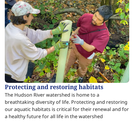
Protecting and restoring habitats​​​​‌ ‍ ​‍​‍‌‍ ‌ ​‍‌‍‍‌‌‍‌ ‌‍‍‌‌‍ ‍​‍​‍​ ‍‍​‍​‍‌ ​ ‌‍​‌‌‍ ‍‌‍‍‌‌ ‌​‌ ‍‌​‍ ‍‌‍‍‌‌‍ ​‍​‍​‍ ​​‍​‍‌‍‍​‌ ​‍‌‍‌‌‌‍‌‍​‍​‍​ ‍‍​‍​‍‌‍‍​‌ ‌​‌ ‌​‌ ​​‌ ​ ​ ‍‍​‍ ​‍ ‌‍​ ‌‍ ‌‌ ​ ​‍ ‍‌‍ ‌‌‍​‌‌‍‍‌‌‍ ‍​‍ ‍​ ​‍​ ​​​ ​‍​ ‌​‌ ​‍‌‍‌‌‌‍‌​‌‍‌‌‌ ​ ‌‍‍‌‌‍‌ ‌‍ ‍​‍ ‍‌ ​‍‌‍‍‌‌ ‌‍‌‍‌‌‌ ​‍‌‍‍ ‌‍‌‌‌‍‌‌‌ ​​‌‍‌‌‌ ​‍​‍ ‍‌‍ ‌ ​‍‌‍‌ ​‍ ‌‍‍‌‌‍ ‍‌ ‌​‌‍‌‌‌‍ ‍‌ ‌​​‍ ‌‍‌‌‌‍‌​‌‍‍‌‌ ‌​​‍ ‌‍ ‌‌‍ ‌‍‌​‌‍‌‌​ ‌‌ ​​‌ ​‍‌‍‌‌‌ ​ ‌‍‌‌‌‍ ‍‌ ‌​‌‍​‌‌ ‌​‌‍‍‌‌‍ ‌‍ ‍​ ‍ ‌‍‍‌‌‍‌​​ ‌‌‍​‌​ ‌‌‌‍​‍​ ​​​ ​​​ ​‍‌‍​‍‌‍​ ​‍ ‌‌‍​‍​ ‍​‌‍​‌​ ​‍​‍ ‌​ ‌​‌‍‌‍‌‍​‌​ ‍​​‍ ‌‌‍​‌​ ‌ ​ ​​​ ‌‍​‍ ‌‌‍‌‌‌‍​‌‌‍​ ​ ‍‌‌‍‌‌‌‍‌‌​ ‍‌​ ‌ ‌‍​‌​ ​‌​ ‌ ‌‍‌‍​ ‍ ‌ ‌​‌ ‍‌‌ ​​‌‍‌‌​ ‌‌‍​ ‌‍​‌‌‍ ‌‌ ​​‌‍​‌‌‍‍‌‌‍‌ ‌‍ ‍​ ‍ ‌ ​​‌‍​‌‌ ‌​‌‍‍​​ ‌‌ ‌​‌‍‍‌‌ ‌​‌‍ ​‌‍‌‌​ ‌‍​‍‌‍​‌‌ ​ ‌‍‌‌‌‌‌‌‌ ​‍‌‍ ​​ ‌‌‍‍​‌ ‌​‌ ‌​‌ ​​‌ ​ ​‍‌‌​ ​ ‌​​‌​‍‌‌​ ​‍‌​‌‍​‍‌‌​ ​‍‌​‌‍‌‍​ ‌‍ ‌‌ ​ ​‍ ‍‌‍ ‌‌‍​‌‌‍‍‌‌‍ ‍​‍ ‍​ ​‍​ ​​​ ​‍​ ‌​‌ ​‍‌‍‌‌‌‍‌​‌‍‌‌‌ ​ ‌‍‍‌‌‍‌ ‌‍ ‍​‍ ‍‌ ​‍‌‍‍‌‌ ‌‍‌‍‌‌‌ ​‍‌‍‍ ‌‍‌‌‌‍‌‌‌ ​​‌‍‌‌‌ ​‍​‍ ‍‌‍ ‌ ​‍‌‍‌ ​‍‌‍‌‍‍‌‌‍‌​​ ‌‌‍​‌​ ‌‌‌‍​‍​ ​​​ ​​​ ​‍‌‍​‍‌‍​ ​‍ ‌‌‍​‍​ ‍​‌‍​‌​ ​‍​‍ ‌​ ‌​‌‍‌‍‌‍​‌​ ‍​​‍ ‌‌‍​‌​ ‌ ​ ​​​ ‌‍​‍ ‌‌‍‌‌‌‍​‌‌‍​ ​ ‍‌‌‍‌‌‌‍‌‌​ ‍‌​ ‌ ‌‍​‌​ ​‌​ ‌ ‌‍‌‍​‍‌‍‌ ‌​‌ ‍‌‌ ​​‌‍‌‌​ ‌‌‍​ ‌‍​‌‌‍ ‌‌ ​​‌‍​‌‌‍‍‌‌‍‌ ‌‍ ‍​‍‌‍‌ ​​‌‍​‌‌ ‌​‌‍‍​​ ‌‌ ‌​‌‍‍‌‌ ‌​‌‍ ​‌‍‌‌​‍‌‍‌ ​​‌‍‌‌‌ ​‍‌ ​ ‌ ​​‌‍‌‌‌‍​ ‌ ‌​‌‍‍‌‌ ‌‍‌‍‌‌​ ‌‌ ​​‌ ‌‌‌‍​‍‌‍ ​‌‍‍‌‌ ​ ‌‍‍​‌‍‌‌‌‍‌​​‍​‍‌ ‌
The Hudson River watershed is home to a
breathtaking diversity of life. Protecting and restoring
our aquatic habitats is critical for their renewal and for
a healthy future for all life in the watershed ​​​​‌ ‍ ​‍​‍‌‍ ‌ ​‍‌‍‍‌‌‍‌ ‌‍‍‌‌‍ ‍​‍​‍​ ‍‍​‍​‍‌ ​ ‌‍​‌‌‍ ‍‌‍‍‌‌ ‌​‌ ‍‌​‍ ‍‌‍‍‌‌‍ ​‍​‍​‍ ​​‍​‍‌‍‍​‌ ​‍‌‍‌‌‌‍‌‍​‍​‍​ ‍‍​‍​‍‌‍‍​‌ ‌​‌ ‌​‌ ​​‌ ​ ​ ‍‍​‍ ​‍ ‌‍​ ‌‍ ‌‌ ​ ​‍ ‍‌‍ ‌‌‍​‌‌‍‍‌‌‍ ‍​‍ ‍​ ​‍​ ​​​ ​‍​ ‌​‌ ​‍‌‍‌‌‌‍‌​‌‍‌‌‌ ​ ‌‍‍‌‌‍‌ ‌‍ ‍​‍ ‍‌ ​‍‌‍‍‌‌ ‌‍‌‍‌‌‌ ​‍‌‍‍ ‌‍‌‌‌‍‌‌‌ ​​‌‍‌‌‌ ​‍​‍ ‍‌‍ ‌ ​‍‌‍‌ ​‍ ‌‍‍‌‌‍ ‍‌ ‌​‌‍‌‌‌‍ ‍‌ ‌​​‍ ‌‍‌‌‌‍‌​‌‍‍‌‌ ‌​​‍ ‌‍ ‌‌‍ ‌‍‌​‌‍‌‌​ ‌‌ ​​‌ ​‍‌‍‌‌‌ ​ ‌‍‌‌‌‍ ‍‌ ‌​‌‍​‌‌ ‌​‌‍‍‌‌‍ ‌‍ ‍​ ‍ ‌‍‍‌‌‍‌​​ ‌‌‍​‌​ ‌‌‌‍​‍​ ​​​ ​​​ ​‍‌‍​‍‌‍​ ​‍ ‌‌‍​‍​ ‍​‌‍​‌​ ​‍​‍ ‌​ ‌​‌‍‌‍‌‍​‌​ ‍​​‍ ‌‌‍​‌​ ‌ ​ ​​​ ‌‍​‍ ‌‌‍‌‌‌‍​‌‌‍​ ​ ‍‌‌‍‌‌‌‍‌‌​ ‍‌​ ‌ ‌‍​‌​ ​‌​ ‌ ‌‍‌‍​ ‍ ‌ ‌​‌ ‍‌‌ ​​‌‍‌‌​ ‌‌‍​ ‌‍​‌‌‍ ‌‌ ​​‌‍​‌‌‍‍‌‌‍‌ ‌‍ ‍​ ‍ ‌ ​​‌‍​‌‌ ‌​‌‍‍​​ ‌‌ ​ ‌‍‍​‌‍ ‌ ​‍‌ ‌​‌​‌​‌‍‌‌‌ ​ ‌‍​ ‌ ​‍‌‍‍‌‌ ​​‌ ‌​‌‍‍‌‌‍ ‌‍ ‍​ ‌‍​‍‌‍​‌‌ ​ ‌‍‌‌‌‌‌‌‌ ​‍‌‍ ​​ ‌‌‍‍​‌ ‌​‌ ‌​‌ ​​‌ ​ ​‍‌‌​ ​ ‌​​‌​‍‌‌​ ​‍‌​‌‍​‍‌‌​ ​‍‌​‌‍‌‍​ ‌‍ ‌‌ ​ ​‍ ‍‌‍ ‌‌‍​‌‌‍‍‌‌‍ ‍​‍ ‍​ ​‍​ ​​​ ​‍​ ‌​‌ ​‍‌‍‌‌‌‍‌​‌‍‌‌‌ ​ ‌‍‍‌‌‍‌ ‌‍ ‍​‍ ‍‌ ​‍‌‍‍‌‌ ‌‍‌‍‌‌‌ ​‍‌‍‍ ‌‍‌‌‌‍‌‌‌ ​​‌‍‌‌‌ ​‍​‍ ‍‌‍ ‌ ​‍‌‍‌ ​‍‌‍‌‍‍‌‌‍‌​​ ‌‌‍​‌​ ‌‌‌‍​‍​ ​​​ ​​​ ​‍‌‍​‍‌‍​ ​‍ ‌‌‍​‍​ ‍​‌‍​‌​ ​‍​‍ ‌​ ‌​‌‍‌‍‌‍​‌​ ‍​​‍ ‌‌‍​‌​ ‌ ​ ​​​ ‌‍​‍ ‌‌‍‌‌‌‍​‌‌‍​ ​ ‍‌‌‍‌‌‌‍‌‌​ ‍‌​ ‌ ‌‍​‌​ ​‌​ ‌ ‌‍‌‍​‍‌‍‌ ‌​‌ ‍‌‌ ​​‌‍‌‌​ ‌‌‍​ ‌‍​‌‌‍ ‌‌ ​​‌‍​‌‌‍‍‌‌‍‌ ‌‍ ‍​‍‌‍‌ ​​‌‍​‌‌ ‌​‌‍‍​​ ‌‌ ​ ‌‍‍​‌‍ ‌ ​‍‌ ‌​‌​‌​‌‍‌‌‌ ​ ‌‍​ ‌ ​‍‌‍‍‌‌ ​​‌ ‌​‌‍‍‌‌‍ ‌‍ ‍​‍‌‍‌ ​​‌‍‌‌‌ ​‍‌ ​ ‌ ​​‌‍‌‌‌‍​ ‌ ‌​‌‍‍‌‌ ‌‍‌‍‌‌​ ‌‌ ​​‌ ‌‌‌‍​‍‌‍ ​‌‍‍‌‌ ​ ‌‍‍​‌‍‌‌‌‍‌​​‍​‍‌ ‌