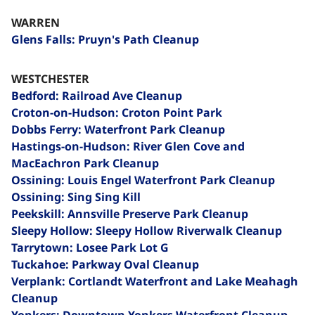
WARREN
Glens Falls: Pruyn's Path Cleanup​​​​‌ ‍ ​‍​‍‌‍ ‌ ​‍‌‍‍‌‌‍‌ ‌‍‍‌‌‍ ‍​‍​‍​ ‍‍​‍​‍‌ ​ ‌‍​‌‌‍ ‍‌‍‍‌‌ ‌​‌ ‍‌​‍ ‍‌‍‍‌‌‍ ​‍​‍​‍ ​​‍​‍‌‍‍​‌ ​‍‌‍‌‌‌‍‌‍​‍​‍​ ‍‍​‍​‍‌‍‍​‌ ‌​‌ ‌​‌ ​​‌ ​ ​ ‍‍​‍ ​‍ ‌‍​ ‌‍ ‌‌ ​ ​‍ ‍‌‍ ‌‌‍​‌‌‍‍‌‌‍ ‍​‍ ‍​ ​‍​ ​​​ ​‍​ ‌​‌ ​‍‌‍‌‌‌‍‌​‌‍‌‌‌ ​ ‌‍‍‌‌‍‌ ‌‍ ‍​‍ ‍‌ ​‍‌‍‍‌‌ ‌‍‌‍‌‌‌ ​‍‌‍‍ ‌‍‌‌‌‍‌‌‌ ​​‌‍‌‌‌ ​‍​‍ ‍‌‍ ‌ ​‍‌‍‌ ​‍ ‌‍‍‌‌‍ ‍‌ ‌​‌‍‌‌‌‍ ‍‌ ‌​​‍ ‌‍‌‌‌‍‌​‌‍‍‌‌ ‌​​‍ ‌‍ ‌‌‍ ‌‍‌​‌‍‌‌​ ‌‌ ​​‌ ​‍‌‍‌‌‌ ​ ‌‍‌‌‌‍ ‍‌ ‌​‌‍​‌‌ ‌​‌‍‍‌‌‍ ‌‍ ‍​ ‍ ‌‍‍‌‌‍‌​​ ‌‌‍‌‍​ ‌ ​ ​‍​ ‌‍​ ​​​ ‍‌‌‍‌​​ ​‌​‍ ‌​ ‌​​ ‌‌​ ‌​​ ‍‌​‍ ‌​ ‌​​ ‍​​ ‌ ​ ​​​‍ ‌‌‍​‌​ ‌​‌‍‌‍​ ‍‌​‍ ‌​ ​ ​ ‌‌​ ​ ‌‍‌​​ ‌‌‌‍‌‌‌‍​‍​ ​‌​ ‌‌‌‍​ ‌‍‌​​ ‌‍​ ‍ ‌ ‌​‌ ‍‌‌ ​​‌‍‌‌​ ‌‌‍‌‌‌ ‌‍‌‍‌‌‌‍ ‍‌ ‌​​ ‍ ‌ ​​‌‍​‌‌ ‌​‌‍‍​​ ‌‌‍​ ‌‍ ‌‍ ‍‌ ‌​‌‍‌‌‌‍ ‍‌ ‌​​‍‌‌​ ‌‌‌​​‍‌‌ ‌‍‍ ‌‍‌‌‌ ‍‌​‍‌‌​ ​ ‌​‌​​‍‌‌​ ​ ‌​‌​​‍‌‌​ ​‍​ ​‍‌‍‌‌​ ‍​​ ​ ‌‍‌‌‌‍‌‍‌‍‌​​ ‌‌​ ​ ​ ‌‍​ ​ ‌‍​‍​ ​​​‍‌‌​ ​‍​ ​‍​‍‌‌​ ‌‌‌​‌​​‍ ‍‌‍​ ‌‍‍​‌‍‍‌‌‍ ​‌‍‌​‌ ​‍‌‍‌‌‌‍ ‍​‍‌‌​ ‌‌‌​​‍‌‌ ‌‍‍ ‌‍‌‌‌ ‍‌​‍‌‌​ ​ ‌​‌​​‍‌‌​ ​ ‌​‌​​‍‌‌​ ​‍​ ​‍‌‍‌​​ ‌​‌‍​‌‌‍​‌‌‍‌‌‌‍​‌​ ​ ​ ‌ ​ ‌​​ ​‍‌‍​ ​ ​ ​‍‌‌​ ​‍​ ​‍​‍‌‌​ ‌‌‌​‌​​‍ ‍‌ ‌​‌‍‌‌‌ ‍​‌ ‌​​ ‌‍​‍‌‍​‌‌ ​ ‌‍‌‌‌‌‌‌‌ ​‍‌‍ ​​ ‌‌‍‍​‌ ‌​‌ ‌​‌ ​​‌ ​ ​‍‌‌​ ​ ‌​​‌​‍‌‌​ ​‍‌​‌‍​‍‌‌​ ​‍‌​‌‍‌‍​ ‌‍ ‌‌ ​ ​‍ ‍‌‍ ‌‌‍​‌‌‍‍‌‌‍ ‍​‍ ‍​ ​‍​ ​​​ ​‍​ ‌​‌ ​‍‌‍‌‌‌‍‌​‌‍‌‌‌ ​ ‌‍‍‌‌‍‌ ‌‍ ‍​‍ ‍‌ ​‍‌‍‍‌‌ ‌‍‌‍‌‌‌ ​‍‌‍‍ ‌‍‌‌‌‍‌‌‌ ​​‌‍‌‌‌ ​‍​‍ ‍‌‍ ‌ ​‍‌‍‌ ​‍‌‍‌‍‍‌‌‍‌​​ ‌‌‍‌‍​ ‌ ​ ​‍​ ‌‍​ ​​​ ‍‌‌‍‌​​ ​‌​‍ ‌​ ‌​​ ‌‌​ ‌​​ ‍‌​‍ ‌​ ‌​​ ‍​​ ‌ ​ ​​​‍ ‌‌‍​‌​ ‌​‌‍‌‍​ ‍‌​‍ ‌​ ​ ​ ‌‌​ ​ ‌‍‌​​ ‌‌‌‍‌‌‌‍​‍​ ​‌​ ‌‌‌‍​ ‌‍‌​​ ‌‍​‍‌‍‌ ‌​‌ ‍‌‌ ​​‌‍‌‌​ ‌‌‍‌‌‌ ‌‍‌‍‌‌‌‍ ‍‌ ‌​​‍‌‍‌ ​​‌‍​‌‌ ‌​‌‍‍​​ ‌‌‍​ ‌‍ ‌‍ ‍‌ ‌​‌‍‌‌‌‍ ‍‌ ‌​​‍‌‌​ ‌‌‌​​‍‌‌ ‌‍‍ ‌‍‌‌‌ ‍‌​‍‌‌​ ​ ‌​‌​​‍‌‌​ ​ ‌​‌​​‍‌‌​ ​‍​ ​‍‌‍‌‌​ ‍​​ ​ ‌‍‌‌‌‍‌‍‌‍‌​​ ‌‌​ ​ ​ ‌‍​ ​ ‌‍​‍​ ​​​‍‌‌​ ​‍​ ​‍​‍‌‌​ ‌‌‌​‌​​‍ ‍‌‍​ ‌‍‍​‌‍‍‌‌‍ ​‌‍‌​‌ ​‍‌‍‌‌‌‍ ‍​‍‌‌​ ‌‌‌​​‍‌‌ ‌‍‍ ‌‍‌‌‌ ‍‌​‍‌‌​ ​ ‌​‌​​‍‌‌​ ​ ‌​‌​​‍‌‌​ ​‍​ ​‍‌‍‌​​ ‌​‌‍​‌‌‍​‌‌‍‌‌‌‍​‌​ ​ ​ ‌ ​ ‌​​ ​‍‌‍​ ​ ​ ​‍‌‌​ ​‍​ ​‍​‍‌‌​ ‌‌‌​‌​​‍ ‍‌ ‌​‌‍‌‌‌ ‍​‌ ‌​​‍‌‍‌ ​​‌‍‌‌‌ ​‍‌ ​ ‌ ​​‌‍‌‌‌‍​ ‌ ‌​‌‍‍‌‌ ‌‍‌‍‌‌​ ‌‌ ​​‌ ‌‌‌‍​‍‌‍ ​‌‍‍‌‌ ​ ‌‍‍​‌‍‌‌‌‍‌​​‍​‍‌ ‌
WESTCHESTER
Bedford: Railroad Ave Cleanup
Croton-on-Hudson: Croton Point Park
Dobbs Ferry: Waterfront Park Cleanup​​​​‌ ‍ ​‍​‍‌‍ ‌ ​‍‌‍‍‌‌‍‌ ‌‍‍‌‌‍ ‍​‍​‍​ ‍‍​‍​‍‌ ​ ‌‍​‌‌‍ ‍‌‍‍‌‌ ‌​‌ ‍‌​‍ ‍‌‍‍‌‌‍ ​‍​‍​‍ ​​‍​‍‌‍‍​‌ ​‍‌‍‌‌‌‍‌‍​‍​‍​ ‍‍​‍​‍‌‍‍​‌ ‌​‌ ‌​‌ ​​‌ ​ ​ ‍‍​‍ ​‍ ‌‍​ ‌‍ ‌‌ ​ ​‍ ‍‌‍ ‌‌‍​‌‌‍‍‌‌‍ ‍​‍ ‍​ ​‍​ ​​​ ​‍​ ‌​‌ ​‍‌‍‌‌‌‍‌​‌‍‌‌‌ ​ ‌‍‍‌‌‍‌ ‌‍ ‍​‍ ‍‌ ​‍‌‍‍‌‌ ‌‍‌‍‌‌‌ ​‍‌‍‍ ‌‍‌‌‌‍‌‌‌ ​​‌‍‌‌‌ ​‍​‍ ‍‌‍ ‌ ​‍‌‍‌ ​‍ ‌‍‍‌‌‍ ‍‌ ‌​‌‍‌‌‌‍ ‍‌ ‌​​‍ ‌‍‌‌‌‍‌​‌‍‍‌‌ ‌​​‍ ‌‍ ‌‌‍ ‌‍‌​‌‍‌‌​ ‌‌ ​​‌ ​‍‌‍‌‌‌ ​ ‌‍‌‌‌‍ ‍‌ ‌​‌‍​‌‌ ‌​‌‍‍‌‌‍ ‌‍ ‍​ ‍ ‌‍‍‌‌‍‌​​ ‌‌‍‌‍​ ‌ ​ ​‍​ ‌‍​ ​​​ ‍‌‌‍‌​​ ​‌​‍ ‌​ ‌​​ ‌‌​ ‌​​ ‍‌​‍ ‌​ ‌​​ ‍​​ ‌ ​ ​​​‍ ‌‌‍​‌​ ‌​‌‍‌‍​ ‍‌​‍ ‌​ ​ ​ ‌‌​ ​ ‌‍‌​​ ‌‌‌‍‌‌‌‍​‍​ ​‌​ ‌‌‌‍​ ‌‍‌​​ ‌‍​ ‍ ‌ ‌​‌ ‍‌‌ ​​‌‍‌‌​ ‌‌‍‌‌‌ ‌‍‌‍‌‌‌‍ ‍‌ ‌​​ ‍ ‌ ​​‌‍​‌‌ ‌​‌‍‍​​ ‌‌‍​ ‌‍ ‌‍ ‍‌ ‌​‌‍‌‌‌‍ ‍‌ ‌​​‍‌‌​ ‌‌‌​​‍‌‌ ‌‍‍ ‌‍‌‌‌ ‍‌​‍‌‌​ ​ ‌​‌​​‍‌‌​ ​ ‌​‌​​‍‌‌​ ​‍​ ​‍‌‍​‌​ ‌​​ ​​​ ‍‌​ ‍​​ ‌​​ ‌​​ ‌‌​ ‌​​ ‌‍​ ‌​‌‍‌‌​‍‌‌​ ​‍​ ​‍​‍‌‌​ ‌‌‌​‌​​‍ ‍‌‍​ ‌‍‍​‌‍‍‌‌‍ ​‌‍‌​‌ ​‍‌‍‌‌‌‍ ‍​‍‌‌​ ‌‌‌​​‍‌‌ ‌‍‍ ‌‍‌‌‌ ‍‌​‍‌‌​ ​ ‌​‌​​‍‌‌​ ​ ‌​‌​​‍‌‌​ ​‍​ ​‍​ ​‌‌‍‌‍‌‍‌‌‌‍‌‍​ ​‌‌‍​‍‌‍‌‍​ ​​​ ‌‍‌‍‌​​ ​‍​ ​‌​‍‌‌​ ​‍​ ​‍​‍‌‌​ ‌‌‌​‌​​‍ ‍‌ ‌​‌‍‌‌‌ ‍​‌ ‌​​ ‌‍​‍‌‍​‌‌ ​ ‌‍‌‌‌‌‌‌‌ ​‍‌‍ ​​ ‌‌‍‍​‌ ‌​‌ ‌​‌ ​​‌ ​ ​‍‌‌​ ​ ‌​​‌​‍‌‌​ ​‍‌​‌‍​‍‌‌​ ​‍‌​‌‍‌‍​ ‌‍ ‌‌ ​ ​‍ ‍‌‍ ‌‌‍​‌‌‍‍‌‌‍ ‍​‍ ‍​ ​‍​ ​​​ ​‍​ ‌​‌ ​‍‌‍‌‌‌‍‌​‌‍‌‌‌ ​ ‌‍‍‌‌‍‌ ‌‍ ‍​‍ ‍‌ ​‍‌‍‍‌‌ ‌‍‌‍‌‌‌ ​‍‌‍‍ ‌‍‌‌‌‍‌‌‌ ​​‌‍‌‌‌ ​‍​‍ ‍‌‍ ‌ ​‍‌‍‌ ​‍‌‍‌‍‍‌‌‍‌​​ ‌‌‍‌‍​ ‌ ​ ​‍​ ‌‍​ ​​​ ‍‌‌‍‌​​ ​‌​‍ ‌​ ‌​​ ‌‌​ ‌​​ ‍‌​‍ ‌​ ‌​​ ‍​​ ‌ ​ ​​​‍ ‌‌‍​‌​ ‌​‌‍‌‍​ ‍‌​‍ ‌​ ​ ​ ‌‌​ ​ ‌‍‌​​ ‌‌‌‍‌‌‌‍​‍​ ​‌​ ‌‌‌‍​ ‌‍‌​​ ‌‍​‍‌‍‌ ‌​‌ ‍‌‌ ​​‌‍‌‌​ ‌‌‍‌‌‌ ‌‍‌‍‌‌‌‍ ‍‌ ‌​​‍‌‍‌ ​​‌‍​‌‌ ‌​‌‍‍​​ ‌‌‍​ ‌‍ ‌‍ ‍‌ ‌​‌‍‌‌‌‍ ‍‌ ‌​​‍‌‌​ ‌‌‌​​‍‌‌ ‌‍‍ ‌‍‌‌‌ ‍‌​‍‌‌​ ​ ‌​‌​​‍‌‌​ ​ ‌​‌​​‍‌‌​ ​‍​ ​‍‌‍​‌​ ‌​​ ​​​ ‍‌​ ‍​​ ‌​​ ‌​​ ‌‌​ ‌​​ ‌‍​ ‌​‌‍‌‌​‍‌‌​ ​‍​ ​‍​‍‌‌​ ‌‌‌​‌​​‍ ‍‌‍​ ‌‍‍​‌‍‍‌‌‍ ​‌‍‌​‌ ​‍‌‍‌‌‌‍ ‍​‍‌‌​ ‌‌‌​​‍‌‌ ‌‍‍ ‌‍‌‌‌ ‍‌​‍‌‌​ ​ ‌​‌​​‍‌‌​ ​ ‌​‌​​‍‌‌​ ​‍​ ​‍​ ​‌‌‍‌‍‌‍‌‌‌‍‌‍​ ​‌‌‍​‍‌‍‌‍​ ​​​ ‌‍‌‍‌​​ ​‍​ ​‌​‍‌‌​ ​‍​ ​‍​‍‌‌​ ‌‌‌​‌​​‍ ‍‌ ‌​‌‍‌‌‌ ‍​‌ ‌​​‍‌‍‌ ​​‌‍‌‌‌ ​‍‌ ​ ‌ ​​‌‍‌‌‌‍​ ‌ ‌​‌‍‍‌‌ ‌‍‌‍‌‌​ ‌‌ ​​‌ ‌‌‌‍​‍‌‍ ​‌‍‍‌‌ ​ ‌‍‍​‌‍‌‌‌‍‌​​‍​‍‌ ‌
Hastings-on-Hudson: River Glen Cove and
MacEachron Park Cleanup
Ossining: Louis Engel Waterfront Park Cleanup
Ossining: Sing Sing Kill
Peekskill: Annsville Preserve Park Cleanup
Sleepy Hollow: Sleepy Hollow Riverwalk Cleanup​​​​‌ ‍ ​‍​‍‌‍ ‌ ​‍‌‍‍‌‌‍‌ ‌‍‍‌‌‍ ‍​‍​‍​ ‍‍​‍​‍‌ ​ ‌‍​‌‌‍ ‍‌‍‍‌‌ ‌​‌ ‍‌​‍ ‍‌‍‍‌‌‍ ​‍​‍​‍ ​​‍​‍‌‍‍​‌ ​‍‌‍‌‌‌‍‌‍​‍​‍​ ‍‍​‍​‍‌‍‍​‌ ‌​‌ ‌​‌ ​​‌ ​ ​ ‍‍​‍ ​‍ ‌‍​ ‌‍ ‌‌ ​ ​‍ ‍‌‍ ‌‌‍​‌‌‍‍‌‌‍ ‍​‍ ‍​ ​‍​ ​​​ ​‍​ ‌​‌ ​‍‌‍‌‌‌‍‌​‌‍‌‌‌ ​ ‌‍‍‌‌‍‌ ‌‍ ‍​‍ ‍‌ ​‍‌‍‍‌‌ ‌‍‌‍‌‌‌ ​‍‌‍‍ ‌‍‌‌‌‍‌‌‌ ​​‌‍‌‌‌ ​‍​‍ ‍‌‍ ‌ ​‍‌‍‌ ​‍ ‌‍‍‌‌‍ ‍‌ ‌​‌‍‌‌‌‍ ‍‌ ‌​​‍ ‌‍‌‌‌‍‌​‌‍‍‌‌ ‌​​‍ ‌‍ ‌‌‍ ‌‍‌​‌‍‌‌​ ‌‌ ​​‌ ​‍‌‍‌‌‌ ​ ‌‍‌‌‌‍ ‍‌ ‌​‌‍​‌‌ ‌​‌‍‍‌‌‍ ‌‍ ‍​ ‍ ‌‍‍‌‌‍‌​​ ‌‌‍‌‍​ ‌ ​ ​‍​ ‌‍​ ​​​ ‍‌‌‍‌​​ ​‌​‍ ‌​ ‌​​ ‌‌​ ‌​​ ‍‌​‍ ‌​ ‌​​ ‍​​ ‌ ​ ​​​‍ ‌‌‍​‌​ ‌​‌‍‌‍​ ‍‌​‍ ‌​ ​ ​ ‌‌​ ​ ‌‍‌​​ ‌‌‌‍‌‌‌‍​‍​ ​‌​ ‌‌‌‍​ ‌‍‌​​ ‌‍​ ‍ ‌ ‌​‌ ‍‌‌ ​​‌‍‌‌​ ‌‌‍‌‌‌ ‌‍‌‍‌‌‌‍ ‍‌ ‌​​ ‍ ‌ ​​‌‍​‌‌ ‌​‌‍‍​​ ‌‌‍​ ‌‍ ‌‍ ‍‌ ‌​‌‍‌‌‌‍ ‍‌ ‌​​‍‌‌​ ‌‌‌​​‍‌‌ ‌‍‍ ‌‍‌‌‌ ‍‌​‍‌‌​ ​ ‌​‌​​‍‌‌​ ​ ‌​‌​​‍‌‌​ ​‍​ ​‍‌‍​‌​ ‌​​ ​​​ ‍‌​ ‍​​ ‌​​ ‌​​ ‌‌​ ‌​​ ‌‍​ ‌​‌‍‌‌​‍‌‌​ ​‍​ ​‍​‍‌‌​ ‌‌‌​‌​​‍ ‍‌‍​ ‌‍‍​‌‍‍‌‌‍ ​‌‍‌​‌ ​‍‌‍‌‌‌‍ ‍​‍‌‌​ ‌‌‌​​‍‌‌ ‌‍‍ ‌‍‌‌‌ ‍‌​‍‌‌​ ​ ‌​‌​​‍‌‌​ ​ ‌​‌​​‍‌‌​ ​‍​ ​‍‌‍​‌​ ‌​‌‍‌​​ ‍​​ ‍‌​ ​ ‌‍‌‌​ ​ ​ ​‌‌‍​ ​ ‍‌‌‍‌‌​‍‌‌​ ​‍​ ​‍​‍‌‌​ ‌‌‌​‌​​‍ ‍‌ ‌​‌‍‌‌‌ ‍​‌ ‌​​ ‌‍​‍‌‍​‌‌ ​ ‌‍‌‌‌‌‌‌‌ ​‍‌‍ ​​ ‌‌‍‍​‌ ‌​‌ ‌​‌ ​​‌ ​ ​‍‌‌​ ​ ‌​​‌​‍‌‌​ ​‍‌​‌‍​‍‌‌​ ​‍‌​‌‍‌‍​ ‌‍ ‌‌ ​ ​‍ ‍‌‍ ‌‌‍​‌‌‍‍‌‌‍ ‍​‍ ‍​ ​‍​ ​​​ ​‍​ ‌​‌ ​‍‌‍‌‌‌‍‌​‌‍‌‌‌ ​ ‌‍‍‌‌‍‌ ‌‍ ‍​‍ ‍‌ ​‍‌‍‍‌‌ ‌‍‌‍‌‌‌ ​‍‌‍‍ ‌‍‌‌‌‍‌‌‌ ​​‌‍‌‌‌ ​‍​‍ ‍‌‍ ‌ ​‍‌‍‌ ​‍‌‍‌‍‍‌‌‍‌​​ ‌‌‍‌‍​ ‌ ​ ​‍​ ‌‍​ ​​​ ‍‌‌‍‌​​ ​‌​‍ ‌​ ‌​​ ‌‌​ ‌​​ ‍‌​‍ ‌​ ‌​​ ‍​​ ‌ ​ ​​​‍ ‌‌‍​‌​ ‌​‌‍‌‍​ ‍‌​‍ ‌​ ​ ​ ‌‌​ ​ ‌‍‌​​ ‌‌‌‍‌‌‌‍​‍​ ​‌​ ‌‌‌‍​ ‌‍‌​​ ‌‍​‍‌‍‌ ‌​‌ ‍‌‌ ​​‌‍‌‌​ ‌‌‍‌‌‌ ‌‍‌‍‌‌‌‍ ‍‌ ‌​​‍‌‍‌ ​​‌‍​‌‌ ‌​‌‍‍​​ ‌‌‍​ ‌‍ ‌‍ ‍‌ ‌​‌‍‌‌‌‍ ‍‌ ‌​​‍‌‌​ ‌‌‌​​‍‌‌ ‌‍‍ ‌‍‌‌‌ ‍‌​‍‌‌​ ​ ‌​‌​​‍‌‌​ ​ ‌​‌​​‍‌‌​ ​‍​ ​‍‌‍​‌​ ‌​​ ​​​ ‍‌​ ‍​​ ‌​​ ‌​​ ‌‌​ ‌​​ ‌‍​ ‌​‌‍‌‌​‍‌‌​ ​‍​ ​‍​‍‌‌​ ‌‌‌​‌​​‍ ‍‌‍​ ‌‍‍​‌‍‍‌‌‍ ​‌‍‌​‌ ​‍‌‍‌‌‌‍ ‍​‍‌‌​ ‌‌‌​​‍‌‌ ‌‍‍ ‌‍‌‌‌ ‍‌​‍‌‌​ ​ ‌​‌​​‍‌‌​ ​ ‌​‌​​‍‌‌​ ​‍​ ​‍‌‍​‌​ ‌​‌‍‌​​ ‍​​ ‍‌​ ​ ‌‍‌‌​ ​ ​ ​‌‌‍​ ​ ‍‌‌‍‌‌​‍‌‌​ ​‍​ ​‍​‍‌‌​ ‌‌‌​‌​​‍ ‍‌ ‌​‌‍‌‌‌ ‍​‌ ‌​​‍‌‍‌ ​​‌‍‌‌‌ ​‍‌ ​ ‌ ​​‌‍‌‌‌‍​ ‌ ‌​‌‍‍‌‌ ‌‍‌‍‌‌​ ‌‌ ​​‌ ‌‌‌‍​‍‌‍ ​‌‍‍‌‌ ​ ‌‍‍​‌‍‌‌‌‍‌​​‍​‍‌ ‌
Tarrytown: Losee Park Lot G
Tuckahoe: Parkway Oval Cleanup
Verplank: Cortlandt Waterfront and Lake Meahagh
Cleanup
Yonkers: Downtown Yonkers Waterfront Cleanup