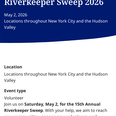
Riverkeeper Sweep 2026​​​​‌ ‍ ​‍​‍‌‍ ‌ ​‍‌‍‍‌‌‍‌ ‌‍‍‌‌‍ ‍​‍​‍​ ‍‍​‍​‍‌ ​ ‌‍​‌‌‍ ‍‌‍‍‌‌ ‌​‌ ‍‌​‍ ‍‌‍‍‌‌‍ ​‍​‍​‍ ​​‍​‍‌‍‍​‌ ​‍‌‍‌‌‌‍‌‍​‍​‍​ ‍‍​‍​‍‌‍‍​‌ ‌​‌ ‌​‌ ​​‌ ​ ​ ‍‍​‍ ​‍ ‌‍​ ‌‍ ‌‌ ​ ​‍ ‍‌‍ ‌‌‍​‌‌‍‍‌‌‍ ‍​‍ ‍​ ​‍​ ​​​ ​‍​ ‌​‌ ​‍‌‍‌‌‌‍‌​‌‍‌‌‌ ​ ‌‍‍‌‌‍‌ ‌‍ ‍​‍ ‍‌ ​‍‌‍‍‌‌ ‌‍‌‍‌‌‌ ​‍‌‍‍ ‌‍‌‌‌‍‌‌‌ ​​‌‍‌‌‌ ​‍​‍ ‍‌‍ ‌ ​‍‌‍‌ ​‍ ‌‍‍‌‌‍ ‍‌ ‌​‌‍‌‌‌‍ ‍‌ ‌​​‍ ‌‍‌‌‌‍‌​‌‍‍‌‌ ‌​​‍ ‌‍ ‌‌‍ ‌‍‌​‌‍‌‌​ ‌‌ ​​‌ ​‍‌‍‌‌‌ ​ ‌‍‌‌‌‍ ‍‌ ‌​‌‍​‌‌ ‌​‌‍‍‌‌‍ ‌‍ ‍​ ‍ ‌‍‍‌‌‍‌​​ ‌‌‍‌‍​ ‌ ​ ​‍​ ‌‍​ ​​​ ‍‌‌‍‌​​ ​‌​‍ ‌​ ‌​​ ‌‌​ ‌​​ ‍‌​‍ ‌​ ‌​​ ‍​​ ‌ ​ ​​​‍ ‌‌‍​‌​ ‌​‌‍‌‍​ ‍‌​‍ ‌​ ​ ​ ‌‌​ ​ ‌‍‌​​ ‌‌‌‍‌‌‌‍​‍​ ​‌​ ‌‌‌‍​ ‌‍‌​​ ‌‍​ ‍ ‌ ‌​‌ ‍‌‌ ​​‌‍‌‌​ ‌‌‍‌‌‌ ‌‍‌‍‌‌‌‍ ‍‌ ‌​​ ‍ ‌ ​​‌‍​‌‌ ‌​‌‍‍​​ ‌‌ ‌​‌‍‍‌‌ ‌​‌‍ ​‌‍‌‌​ ‌‍​‍‌‍​‌‌ ​ ‌‍‌‌‌‌‌‌‌ ​‍‌‍ ​​ ‌‌‍‍​‌ ‌​‌ ‌​‌ ​​‌ ​ ​‍‌‌​ ​ ‌​​‌​‍‌‌​ ​‍‌​‌‍​‍‌‌​ ​‍‌​‌‍‌‍​ ‌‍ ‌‌ ​ ​‍ ‍‌‍ ‌‌‍​‌‌‍‍‌‌‍ ‍​‍ ‍​ ​‍​ ​​​ ​‍​ ‌​‌ ​‍‌‍‌‌‌‍‌​‌‍‌‌‌ ​ ‌‍‍‌‌‍‌ ‌‍ ‍​‍ ‍‌ ​‍‌‍‍‌‌ ‌‍‌‍‌‌‌ ​‍‌‍‍ ‌‍‌‌‌‍‌‌‌ ​​‌‍‌‌‌ ​‍​‍ ‍‌‍ ‌ ​‍‌‍‌ ​‍‌‍‌‍‍‌‌‍‌​​ ‌‌‍‌‍​ ‌ ​ ​‍​ ‌‍​ ​​​ ‍‌‌‍‌​​ ​‌​‍ ‌​ ‌​​ ‌‌​ ‌​​ ‍‌​‍ ‌​ ‌​​ ‍​​ ‌ ​ ​​​‍ ‌‌‍​‌​ ‌​‌‍‌‍​ ‍‌​‍ ‌​ ​ ​ ‌‌​ ​ ‌‍‌​​ ‌‌‌‍‌‌‌‍​‍​ ​‌​ ‌‌‌‍​ ‌‍‌​​ ‌‍​‍‌‍‌ ‌​‌ ‍‌‌ ​​‌‍‌‌​ ‌‌‍‌‌‌ ‌‍‌‍‌‌‌‍ ‍‌ ‌​​‍‌‍‌ ​​‌‍​‌‌ ‌​‌‍‍​​ ‌‌ ‌​‌‍‍‌‌ ‌​‌‍ ​‌‍‌‌​‍‌‍‌ ​​‌‍‌‌‌ ​‍‌ ​ ‌ ​​‌‍‌‌‌‍​ ‌ ‌​‌‍‍‌‌ ‌‍‌‍‌‌​ ‌‌ ​​‌ ‌‌‌‍​‍‌‍ ​‌‍‍‌‌ ​ ‌‍‍​‌‍‌‌‌‍‌​​‍​‍‌ ‌
May 2, 2026
Locations throughout New York City and the Hudson
Valley​​​​‌ ‍ ​‍​‍‌‍ ‌ ​‍‌‍‍‌‌‍‌ ‌‍‍‌‌‍ ‍​‍​‍​ ‍‍​‍​‍‌ ​ ‌‍​‌‌‍ ‍‌‍‍‌‌ ‌​‌ ‍‌​‍ ‍‌‍‍‌‌‍ ​‍​‍​‍ ​​‍​‍‌‍‍​‌ ​‍‌‍‌‌‌‍‌‍​‍​‍​ ‍‍​‍​‍‌‍‍​‌ ‌​‌ ‌​‌ ​​‌ ​ ​ ‍‍​‍ ​‍ ‌‍​ ‌‍ ‌‌ ​ ​‍ ‍‌‍ ‌‌‍​‌‌‍‍‌‌‍ ‍​‍ ‍​ ​‍​ ​​​ ​‍​ ‌​‌ ​‍‌‍‌‌‌‍‌​‌‍‌‌‌ ​ ‌‍‍‌‌‍‌ ‌‍ ‍​‍ ‍‌ ​‍‌‍‍‌‌ ‌‍‌‍‌‌‌ ​‍‌‍‍ ‌‍‌‌‌‍‌‌‌ ​​‌‍‌‌‌ ​‍​‍ ‍‌‍ ‌ ​‍‌‍‌ ​‍ ‌‍‍‌‌‍ ‍‌ ‌​‌‍‌‌‌‍ ‍‌ ‌​​‍ ‌‍‌‌‌‍‌​‌‍‍‌‌ ‌​​‍ ‌‍ ‌‌‍ ‌‍‌​‌‍‌‌​ ‌‌ ​​‌ ​‍‌‍‌‌‌ ​ ‌‍‌‌‌‍ ‍‌ ‌​‌‍​‌‌ ‌​‌‍‍‌‌‍ ‌‍ ‍​ ‍ ‌‍‍‌‌‍‌​​ ‌‌‍‌‍​ ‌ ​ ​‍​ ‌‍​ ​​​ ‍‌‌‍‌​​ ​‌​‍ ‌​ ‌​​ ‌‌​ ‌​​ ‍‌​‍ ‌​ ‌​​ ‍​​ ‌ ​ ​​​‍ ‌‌‍​‌​ ‌​‌‍‌‍​ ‍‌​‍ ‌​ ​ ​ ‌‌​ ​ ‌‍‌​​ ‌‌‌‍‌‌‌‍​‍​ ​‌​ ‌‌‌‍​ ‌‍‌​​ ‌‍​ ‍ ‌ ‌​‌ ‍‌‌ ​​‌‍‌‌​ ‌‌‍‌‌‌ ‌‍‌‍‌‌‌‍ ‍‌ ‌​​ ‍ ‌ ​​‌‍​‌‌ ‌​‌‍‍​​ ‌‌‍ ​‌‍ ‌‍​ ‌‍​‌‌ ‌​‌‍‍‌‌‍ ‌‍ ‍​‍ ‍‌ ‌​‌‍‍‌‌ ‌​‌‍ ​‌‍‌‌​ ‌‍​‍‌‍​‌‌ ​ ‌‍‌‌‌‌‌‌‌ ​‍‌‍ ​​ ‌‌‍‍​‌ ‌​‌ ‌​‌ ​​‌ ​ ​‍‌‌​ ​ ‌​​‌​‍‌‌​ ​‍‌​‌‍​‍‌‌​ ​‍‌​‌‍‌‍​ ‌‍ ‌‌ ​ ​‍ ‍‌‍ ‌‌‍​‌‌‍‍‌‌‍ ‍​‍ ‍​ ​‍​ ​​​ ​‍​ ‌​‌ ​‍‌‍‌‌‌‍‌​‌‍‌‌‌ ​ ‌‍‍‌‌‍‌ ‌‍ ‍​‍ ‍‌ ​‍‌‍‍‌‌ ‌‍‌‍‌‌‌ ​‍‌‍‍ ‌‍‌‌‌‍‌‌‌ ​​‌‍‌‌‌ ​‍​‍ ‍‌‍ ‌ ​‍‌‍‌ ​‍‌‍‌‍‍‌‌‍‌​​ ‌‌‍‌‍​ ‌ ​ ​‍​ ‌‍​ ​​​ ‍‌‌‍‌​​ ​‌​‍ ‌​ ‌​​ ‌‌​ ‌​​ ‍‌​‍ ‌​ ‌​​ ‍​​ ‌ ​ ​​​‍ ‌‌‍​‌​ ‌​‌‍‌‍​ ‍‌​‍ ‌​ ​ ​ ‌‌​ ​ ‌‍‌​​ ‌‌‌‍‌‌‌‍​‍​ ​‌​ ‌‌‌‍​ ‌‍‌​​ ‌‍​‍‌‍‌ ‌​‌ ‍‌‌ ​​‌‍‌‌​ ‌‌‍‌‌‌ ‌‍‌‍‌‌‌‍ ‍‌ ‌​​‍‌‍‌ ​​‌‍​‌‌ ‌​‌‍‍​​ ‌‌‍ ​‌‍ ‌‍​ ‌‍​‌‌ ‌​‌‍‍‌‌‍ ‌‍ ‍​‍ ‍‌ ‌​‌‍‍‌‌ ‌​‌‍ ​‌‍‌‌​‍‌‍‌ ​​‌‍‌‌‌ ​‍‌ ​ ‌ ​​‌‍‌‌‌‍​ ‌ ‌​‌‍‍‌‌ ‌‍‌‍‌‌​ ‌‌ ​​‌ ‌‌‌‍​‍‌‍ ​‌‍‍‌‌ ​ ‌‍‍​‌‍‌‌‌‍‌​​‍​‍‌ ‌
Location
Locations throughout New York City and the Hudson
Valley​​​​‌ ‍ ​‍​‍‌‍ ‌ ​‍‌‍‍‌‌‍‌ ‌‍‍‌‌‍ ‍​‍​‍​ ‍‍​‍​‍‌ ​ ‌‍​‌‌‍ ‍‌‍‍‌‌ ‌​‌ ‍‌​‍ ‍‌‍‍‌‌‍ ​‍​‍​‍ ​​‍​‍‌‍‍​‌ ​‍‌‍‌‌‌‍‌‍​‍​‍​ ‍‍​‍​‍‌‍‍​‌ ‌​‌ ‌​‌ ​​‌ ​ ​ ‍‍​‍ ​‍ ‌‍​ ‌‍ ‌‌ ​ ​‍ ‍‌‍ ‌‌‍​‌‌‍‍‌‌‍ ‍​‍ ‍​ ​‍​ ​​​ ​‍​ ‌​‌ ​‍‌‍‌‌‌‍‌​‌‍‌‌‌ ​ ‌‍‍‌‌‍‌ ‌‍ ‍​‍ ‍‌ ​‍‌‍‍‌‌ ‌‍‌‍‌‌‌ ​‍‌‍‍ ‌‍‌‌‌‍‌‌‌ ​​‌‍‌‌‌ ​‍​‍ ‍‌‍ ‌ ​‍‌‍‌ ​‍ ‌‍‍‌‌‍ ‍‌ ‌​‌‍‌‌‌‍ ‍‌ ‌​​‍ ‌‍‌‌‌‍‌​‌‍‍‌‌ ‌​​‍ ‌‍ ‌‌‍ ‌‍‌​‌‍‌‌​ ‌‌ ​​‌ ​‍‌‍‌‌‌ ​ ‌‍‌‌‌‍ ‍‌ ‌​‌‍​‌‌ ‌​‌‍‍‌‌‍ ‌‍ ‍​ ‍ ‌‍‍‌‌‍‌​​ ‌‌‍‌‍​ ‌ ​ ​‍​ ‌‍​ ​​​ ‍‌‌‍‌​​ ​‌​‍ ‌​ ‌​​ ‌‌​ ‌​​ ‍‌​‍ ‌​ ‌​​ ‍​​ ‌ ​ ​​​‍ ‌‌‍​‌​ ‌​‌‍‌‍​ ‍‌​‍ ‌​ ​ ​ ‌‌​ ​ ‌‍‌​​ ‌‌‌‍‌‌‌‍​‍​ ​‌​ ‌‌‌‍​ ‌‍‌​​ ‌‍​ ‍ ‌ ‌​‌ ‍‌‌ ​​‌‍‌‌​ ‌‌‍‌‌‌ ‌‍‌‍‌‌‌‍ ‍‌ ‌​​ ‍ ‌ ​​‌‍​‌‌ ‌​‌‍‍​​ ‌‌‍ ​‌‍ ‌‍​ ‌‍​‌‌ ‌​‌‍‍‌‌‍ ‌‍ ‍​‍ ‍‌ ‌​‌‍‍‌‌ ‌​‌‍ ​‌‍‌‌​ ‌‍​‍‌‍​‌‌ ​ ‌‍‌‌‌‌‌‌‌ ​‍‌‍ ​​ ‌‌‍‍​‌ ‌​‌ ‌​‌ ​​‌ ​ ​‍‌‌​ ​ ‌​​‌​‍‌‌​ ​‍‌​‌‍​‍‌‌​ ​‍‌​‌‍‌‍​ ‌‍ ‌‌ ​ ​‍ ‍‌‍ ‌‌‍​‌‌‍‍‌‌‍ ‍​‍ ‍​ ​‍​ ​​​ ​‍​ ‌​‌ ​‍‌‍‌‌‌‍‌​‌‍‌‌‌ ​ ‌‍‍‌‌‍‌ ‌‍ ‍​‍ ‍‌ ​‍‌‍‍‌‌ ‌‍‌‍‌‌‌ ​‍‌‍‍ ‌‍‌‌‌‍‌‌‌ ​​‌‍‌‌‌ ​‍​‍ ‍‌‍ ‌ ​‍‌‍‌ ​‍‌‍‌‍‍‌‌‍‌​​ ‌‌‍‌‍​ ‌ ​ ​‍​ ‌‍​ ​​​ ‍‌‌‍‌​​ ​‌​‍ ‌​ ‌​​ ‌‌​ ‌​​ ‍‌​‍ ‌​ ‌​​ ‍​​ ‌ ​ ​​​‍ ‌‌‍​‌​ ‌​‌‍‌‍​ ‍‌​‍ ‌​ ​ ​ ‌‌​ ​ ‌‍‌​​ ‌‌‌‍‌‌‌‍​‍​ ​‌​ ‌‌‌‍​ ‌‍‌​​ ‌‍​‍‌‍‌ ‌​‌ ‍‌‌ ​​‌‍‌‌​ ‌‌‍‌‌‌ ‌‍‌‍‌‌‌‍ ‍‌ ‌​​‍‌‍‌ ​​‌‍​‌‌ ‌​‌‍‍​​ ‌‌‍ ​‌‍ ‌‍​ ‌‍​‌‌ ‌​‌‍‍‌‌‍ ‌‍ ‍​‍ ‍‌ ‌​‌‍‍‌‌ ‌​‌‍ ​‌‍‌‌​‍‌‍‌ ​​‌‍‌‌‌ ​‍‌ ​ ‌ ​​‌‍‌‌‌‍​ ‌ ‌​‌‍‍‌‌ ‌‍‌‍‌‌​ ‌‌ ​​‌ ‌‌‌‍​‍‌‍ ​‌‍‍‌‌ ​ ‌‍‍​‌‍‌‌‌‍‌​​‍​‍‌ ‌
Event type
Volunteer
Join us on​​​​‌ ‍ ​‍​‍‌‍ ‌ ​‍‌‍‍‌‌‍‌ ‌‍‍‌‌‍ ‍​‍​‍​ ‍‍​‍​‍‌ ​ ‌‍​‌‌‍ ‍‌‍‍‌‌ ‌​‌ ‍‌​‍ ‍‌‍‍‌‌‍ ​‍​‍​‍ ​​‍​‍‌‍‍​‌ ​‍‌‍‌‌‌‍‌‍​‍​‍​ ‍‍​‍​‍‌‍‍​‌ ‌​‌ ‌​‌ ​​‌ ​ ​ ‍‍​‍ ​‍ ‌‍​ ‌‍ ‌‌ ​ ​‍ ‍‌‍ ‌‌‍​‌‌‍‍‌‌‍ ‍​‍ ‍​ ​‍​ ​​​ ​‍​ ‌​‌ ​‍‌‍‌‌‌‍‌​‌‍‌‌‌ ​ ‌‍‍‌‌‍‌ ‌‍ ‍​‍ ‍‌ ​‍‌‍‍‌‌ ‌‍‌‍‌‌‌ ​‍‌‍‍ ‌‍‌‌‌‍‌‌‌ ​​‌‍‌‌‌ ​‍​‍ ‍‌‍ ‌ ​‍‌‍‌ ​‍ ‌‍‍‌‌‍ ‍‌ ‌​‌‍‌‌‌‍ ‍‌ ‌​​‍ ‌‍‌‌‌‍‌​‌‍‍‌‌ ‌​​‍ ‌‍ ‌‌‍ ‌‍‌​‌‍‌‌​ ‌‌ ​​‌ ​‍‌‍‌‌‌ ​ ‌‍‌‌‌‍ ‍‌ ‌​‌‍​‌‌ ‌​‌‍‍‌‌‍ ‌‍ ‍​ ‍ ‌‍‍‌‌‍‌​​ ‌‌‍‌‍​ ‌ ​ ​‍​ ‌‍​ ​​​ ‍‌‌‍‌​​ ​‌​‍ ‌​ ‌​​ ‌‌​ ‌​​ ‍‌​‍ ‌​ ‌​​ ‍​​ ‌ ​ ​​​‍ ‌‌‍​‌​ ‌​‌‍‌‍​ ‍‌​‍ ‌​ ​ ​ ‌‌​ ​ ‌‍‌​​ ‌‌‌‍‌‌‌‍​‍​ ​‌​ ‌‌‌‍​ ‌‍‌​​ ‌‍​ ‍ ‌ ‌​‌ ‍‌‌ ​​‌‍‌‌​ ‌‌‍‌‌‌ ‌‍‌‍‌‌‌‍ ‍‌ ‌​​ ‍ ‌ ​​‌‍​‌‌ ‌​‌‍‍​​ ‌‌‍​ ‌‍ ‌‍ ‍‌ ‌​‌‍‌‌‌‍ ‍‌ ‌​​‍‌‌​ ‌‌‌​​‍‌‌ ‌‍‍ ‌‍‌‌‌ ‍‌​‍‌‌​ ​ ‌​‌​​‍‌‌​ ​ ‌​‌​​‍‌‌​ ​‍​ ​‍‌‍‌​‌‍‌‍​ ‌​‌‍‌​​ ‌ ‌‍‌‌​ ‌​‌‍‌‌​ ‌​​ ​​​ ‌​​ ​ ​‍‌‌​ ​‍​ ​‍​‍‌‌​ ‌‌‌​‌​​‍ ‍‌‍​ ‌‍‍​‌‍‍‌‌‍ ​‌‍‌​‌ ​‍‌‍‌‌‌‍ ‍​‍‌‌​ ‌‌‌​​‍‌‌ ‌‍‍ ‌‍‌‌‌ ‍‌​‍‌‌​ ​ ‌​‌​​‍‌‌​ ​ ‌​‌​​‍‌‌​ ​‍​ ​‍​ ​ ‌‍‌‌​ ‍‌​ ‌ ​ ‍​‌‍​ ‌‍‌​​ ​‌‌‍​ ‌‍​ ​ ‍​​ ‍​​ ​​​‍‌‌​ ​‍​ ​‍​‍‌‌​ ‌‌‌​‌​​‍ ‍‌ ‌​‌‍‌‌‌ ‍​‌ ‌​​ ‌‍​‍‌‍​‌‌ ​ ‌‍‌‌‌‌‌‌‌ ​‍‌‍ ​​ ‌‌‍‍​‌ ‌​‌ ‌​‌ ​​‌ ​ ​‍‌‌​ ​ ‌​​‌​‍‌‌​ ​‍‌​‌‍​‍‌‌​ ​‍‌​‌‍‌‍​ ‌‍ ‌‌ ​ ​‍ ‍‌‍ ‌‌‍​‌‌‍‍‌‌‍ ‍​‍ ‍​ ​‍​ ​​​ ​‍​ ‌​‌ ​‍‌‍‌‌‌‍‌​‌‍‌‌‌ ​ ‌‍‍‌‌‍‌ ‌‍ ‍​‍ ‍‌ ​‍‌‍‍‌‌ ‌‍‌‍‌‌‌ ​‍‌‍‍ ‌‍‌‌‌‍‌‌‌ ​​‌‍‌‌‌ ​‍​‍ ‍‌‍ ‌ ​‍‌‍‌ ​‍‌‍‌‍‍‌‌‍‌​​ ‌‌‍‌‍​ ‌ ​ ​‍​ ‌‍​ ​​​ ‍‌‌‍‌​​ ​‌​‍ ‌​ ‌​​ ‌‌​ ‌​​ ‍‌​‍ ‌​ ‌​​ ‍​​ ‌ ​ ​​​‍ ‌‌‍​‌​ ‌​‌‍‌‍​ ‍‌​‍ ‌​ ​ ​ ‌‌​ ​ ‌‍‌​​ ‌‌‌‍‌‌‌‍​‍​ ​‌​ ‌‌‌‍​ ‌‍‌​​ ‌‍​‍‌‍‌ ‌​‌ ‍‌‌ ​​‌‍‌‌​ ‌‌‍‌‌‌ ‌‍‌‍‌‌‌‍ ‍‌ ‌​​‍‌‍‌ ​​‌‍​‌‌ ‌​‌‍‍​​ ‌‌‍​ ‌‍ ‌‍ ‍‌ ‌​‌‍‌‌‌‍ ‍‌ ‌​​‍‌‌​ ‌‌‌​​‍‌‌ ‌‍‍ ‌‍‌‌‌ ‍‌​‍‌‌​ ​ ‌​‌​​‍‌‌​ ​ ‌​‌​​‍‌‌​ ​‍​ ​‍‌‍‌​‌‍‌‍​ ‌​‌‍‌​​ ‌ ‌‍‌‌​ ‌​‌‍‌‌​ ‌​​ ​​​ ‌​​ ​ ​‍‌‌​ ​‍​ ​‍​‍‌‌​ ‌‌‌​‌​​‍ ‍‌‍​ ‌‍‍​‌‍‍‌‌‍ ​‌‍‌​‌ ​‍‌‍‌‌‌‍ ‍​‍‌‌​ ‌‌‌​​‍‌‌ ‌‍‍ ‌‍‌‌‌ ‍‌​‍‌‌​ ​ ‌​‌​​‍‌‌​ ​ ‌​‌​​‍‌‌​ ​‍​ ​‍​ ​ ‌‍‌‌​ ‍‌​ ‌ ​ ‍​‌‍​ ‌‍‌​​ ​‌‌‍​ ‌‍​ ​ ‍​​ ‍​​ ​​​‍‌‌​ ​‍​ ​‍​‍‌‌​ ‌‌‌​‌​​‍ ‍‌ ‌​‌‍‌‌‌ ‍​‌ ‌​​‍‌‍‌ ​​‌‍‌‌‌ ​‍‌ ​ ‌ ​​‌‍‌‌‌‍​ ‌ ‌​‌‍‍‌‌ ‌‍‌‍‌‌​ ‌‌ ​​‌ ‌‌‌‍​‍‌‍ ​‌‍‍‌‌ ​ ‌‍‍​‌‍‌‌‌‍‌​​‍​‍‌ ‌
Saturday, May 2, for the 15th Annual
Riverkeeper Sweep​​​​‌ ‍ ​‍​‍‌‍ ‌ ​‍‌‍‍‌‌‍‌ ‌‍‍‌‌‍ ‍​‍​‍​ ‍‍​‍​‍‌ ​ ‌‍​‌‌‍ ‍‌‍‍‌‌ ‌​‌ ‍‌​‍ ‍‌‍‍‌‌‍ ​‍​‍​‍ ​​‍​‍‌‍‍​‌ ​‍‌‍‌‌‌‍‌‍​‍​‍​ ‍‍​‍​‍‌‍‍​‌ ‌​‌ ‌​‌ ​​‌ ​ ​ ‍‍​‍ ​‍ ‌‍​ ‌‍ ‌‌ ​ ​‍ ‍‌‍ ‌‌‍​‌‌‍‍‌‌‍ ‍​‍ ‍​ ​‍​ ​​​ ​‍​ ‌​‌ ​‍‌‍‌‌‌‍‌​‌‍‌‌‌ ​ ‌‍‍‌‌‍‌ ‌‍ ‍​‍ ‍‌ ​‍‌‍‍‌‌ ‌‍‌‍‌‌‌ ​‍‌‍‍ ‌‍‌‌‌‍‌‌‌ ​​‌‍‌‌‌ ​‍​‍ ‍‌‍ ‌ ​‍‌‍‌ ​‍ ‌‍‍‌‌‍ ‍‌ ‌​‌‍‌‌‌‍ ‍‌ ‌​​‍ ‌‍‌‌‌‍‌​‌‍‍‌‌ ‌​​‍ ‌‍ ‌‌‍ ‌‍‌​‌‍‌‌​ ‌‌ ​​‌ ​‍‌‍‌‌‌ ​ ‌‍‌‌‌‍ ‍‌ ‌​‌‍​‌‌ ‌​‌‍‍‌‌‍ ‌‍ ‍​ ‍ ‌‍‍‌‌‍‌​​ ‌‌‍‌‍​ ‌ ​ ​‍​ ‌‍​ ​​​ ‍‌‌‍‌​​ ​‌​‍ ‌​ ‌​​ ‌‌​ ‌​​ ‍‌​‍ ‌​ ‌​​ ‍​​ ‌ ​ ​​​‍ ‌‌‍​‌​ ‌​‌‍‌‍​ ‍‌​‍ ‌​ ​ ​ ‌‌​ ​ ‌‍‌​​ ‌‌‌‍‌‌‌‍​‍​ ​‌​ ‌‌‌‍​ ‌‍‌​​ ‌‍​ ‍ ‌ ‌​‌ ‍‌‌ ​​‌‍‌‌​ ‌‌‍‌‌‌ ‌‍‌‍‌‌‌‍ ‍‌ ‌​​ ‍ ‌ ​​‌‍​‌‌ ‌​‌‍‍​​ ‌‌‍​ ‌‍ ‌‍ ‍‌ ‌​‌‍‌‌‌‍ ‍‌ ‌​​‍‌‌​ ‌‌‌​​‍‌‌ ‌‍‍ ‌‍‌‌‌ ‍‌​‍‌‌​ ​ ‌​‌​​‍‌‌​ ​ ‌​‌​​‍‌‌​ ​‍​ ​‍‌‍‌​‌‍‌‍​ ‌​‌‍‌​​ ‌ ‌‍‌‌​ ‌​‌‍‌‌​ ‌​​ ​​​ ‌​​ ​ ​‍‌‌​ ​‍​ ​‍​‍‌‌​ ‌‌‌​‌​​‍ ‍‌‍​ ‌‍‍​‌‍‍‌‌‍ ​‌‍‌​‌ ​‍‌‍‌‌‌‍ ‍​‍‌‌​ ‌‌‌​​‍‌‌ ‌‍‍ ‌‍‌‌‌ ‍‌​‍‌‌​ ​ ‌​‌​​‍‌‌​ ​ ‌​‌​​‍‌‌​ ​‍​ ​‍​ ​ ‌‍‌‌​ ‍‌​ ‌ ​ ‍​‌‍​ ‌‍‌​​ ​‌‌‍​ ‌‍​ ​ ‍​​ ‍​​ ​‌​‍‌‌​ ​‍​ ​‍​‍‌‌​ ‌‌‌​‌​​‍ ‍‌ ‌​‌‍‌‌‌ ‍​‌ ‌​​ ‌‍​‍‌‍​‌‌ ​ ‌‍‌‌‌‌‌‌‌ ​‍‌‍ ​​ ‌‌‍‍​‌ ‌​‌ ‌​‌ ​​‌ ​ ​‍‌‌​ ​ ‌​​‌​‍‌‌​ ​‍‌​‌‍​‍‌‌​ ​‍‌​‌‍‌‍​ ‌‍ ‌‌ ​ ​‍ ‍‌‍ ‌‌‍​‌‌‍‍‌‌‍ ‍​‍ ‍​ ​‍​ ​​​ ​‍​ ‌​‌ ​‍‌‍‌‌‌‍‌​‌‍‌‌‌ ​ ‌‍‍‌‌‍‌ ‌‍ ‍​‍ ‍‌ ​‍‌‍‍‌‌ ‌‍‌‍‌‌‌ ​‍‌‍‍ ‌‍‌‌‌‍‌‌‌ ​​‌‍‌‌‌ ​‍​‍ ‍‌‍ ‌ ​‍‌‍‌ ​‍‌‍‌‍‍‌‌‍‌​​ ‌‌‍‌‍​ ‌ ​ ​‍​ ‌‍​ ​​​ ‍‌‌‍‌​​ ​‌​‍ ‌​ ‌​​ ‌‌​ ‌​​ ‍‌​‍ ‌​ ‌​​ ‍​​ ‌ ​ ​​​‍ ‌‌‍​‌​ ‌​‌‍‌‍​ ‍‌​‍ ‌​ ​ ​ ‌‌​ ​ ‌‍‌​​ ‌‌‌‍‌‌‌‍​‍​ ​‌​ ‌‌‌‍​ ‌‍‌​​ ‌‍​‍‌‍‌ ‌​‌ ‍‌‌ ​​‌‍‌‌​ ‌‌‍‌‌‌ ‌‍‌‍‌‌‌‍ ‍‌ ‌​​‍‌‍‌ ​​‌‍​‌‌ ‌​‌‍‍​​ ‌‌‍​ ‌‍ ‌‍ ‍‌ ‌​‌‍‌‌‌‍ ‍‌ ‌​​‍‌‌​ ‌‌‌​​‍‌‌ ‌‍‍ ‌‍‌‌‌ ‍‌​‍‌‌​ ​ ‌​‌​​‍‌‌​ ​ ‌​‌​​‍‌‌​ ​‍​ ​‍‌‍‌​‌‍‌‍​ ‌​‌‍‌​​ ‌ ‌‍‌‌​ ‌​‌‍‌‌​ ‌​​ ​​​ ‌​​ ​ ​‍‌‌​ ​‍​ ​‍​‍‌‌​ ‌‌‌​‌​​‍ ‍‌‍​ ‌‍‍​‌‍‍‌‌‍ ​‌‍‌​‌ ​‍‌‍‌‌‌‍ ‍​‍‌‌​ ‌‌‌​​‍‌‌ ‌‍‍ ‌‍‌‌‌ ‍‌​‍‌‌​ ​ ‌​‌​​‍‌‌​ ​ ‌​‌​​‍‌‌​ ​‍​ ​‍​ ​ ‌‍‌‌​ ‍‌​ ‌ ​ ‍​‌‍​ ‌‍‌​​ ​‌‌‍​ ‌‍​ ​ ‍​​ ‍​​ ​‌​‍‌‌​ ​‍​ ​‍​‍‌‌​ ‌‌‌​‌​​‍ ‍‌ ‌​‌‍‌‌‌ ‍​‌ ‌​​‍‌‍‌ ​​‌‍‌‌‌ ​‍‌ ​ ‌ ​​‌‍‌‌‌‍​ ‌ ‌​‌‍‍‌‌ ‌‍‌‍‌‌​ ‌‌ ​​‌ ‌‌‌‍​‍‌‍ ​‌‍‍‌‌ ​ ‌‍‍​‌‍‌‌‌‍‌​​‍​‍‌ ‌
. With your help, we aim to reach