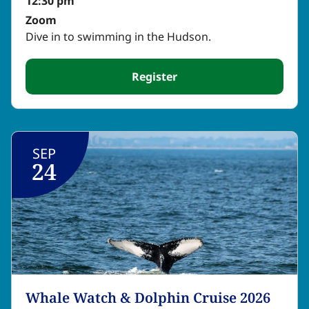
12:30 pm​​​​‌ ‍ ​‍​‍‌‍ ‌ ​‍‌‍‍‌‌‍‌ ‌‍‍‌‌‍ ‍​‍​‍​ ‍‍​‍​‍‌ ​ ‌‍​‌‌‍ ‍‌‍‍‌‌ ‌​‌ ‍‌​‍ ‍‌‍‍‌‌‍ ​‍​‍​‍ ​​‍​‍‌‍‍​‌ ​‍‌‍‌‌‌‍‌‍​‍​‍​ ‍‍​‍​‍‌‍‍​‌ ‌​‌ ‌​‌ ​​‌ ​ ​ ‍‍​‍ ​‍ ‌‍​ ‌‍ ‌‌ ​ ​‍ ‍‌‍ ‌‌‍​‌‌‍‍‌‌‍ ‍​‍ ‍​ ​‍​ ​​​ ​‍​ ‌​‌ ​‍‌‍‌‌‌‍‌​‌‍‌‌‌ ​ ‌‍‍‌‌‍‌ ‌‍ ‍​‍ ‍‌ ​‍‌‍‍‌‌ ‌‍‌‍‌‌‌ ​‍‌‍‍ ‌‍‌‌‌‍‌‌‌ ​​‌‍‌‌‌ ​‍​‍ ‍‌‍ ‌ ​‍‌‍‌ ​‍ ‌‍‍‌‌‍ ‍‌ ‌​‌‍‌‌‌‍ ‍‌ ‌​​‍ ‌‍‌‌‌‍‌​‌‍‍‌‌ ‌​​‍ ‌‍ ‌‌‍ ‌‍‌​‌‍‌‌​ ‌‌ ​​‌ ​‍‌‍‌‌‌ ​ ‌‍‌‌‌‍ ‍‌ ‌​‌‍​‌‌ ‌​‌‍‍‌‌‍ ‌‍ ‍​ ‍ ‌‍‍‌‌‍‌​​ ‌‌‍​ ​ ​‌‌‍‌​​ ‍‌‌‍​‍​ ‌‍​ ‌‍​ ​​​‍ ‌​ ‌​‌‍​‌‌‍​‌‌‍‌​​‍ ‌​ ‌​​ ​‌​ ‍‌‌‍​ ​‍ ‌​ ‍​‌‍​ ​ ​‌‌‍​ ​‍ ‌‌‍‌‍‌‍​‍​ ​‌​ ‍‌​ ‌ ​ ​‌​ ​‌​ ‌‍‌‍​ ‌‍‌‍​ ‌ ​ ‍​​ ‍ ‌ ‌​‌ ‍‌‌ ​​‌‍‌‌​ ‌‌‍‌‌‌ ‌‍‌‍‌‌‌‍ ‍‌ ‌​​ ‍ ‌ ​​‌‍​‌‌ ‌​‌‍‍​​ ‌‌ ​ ‌ ‌​‌‍​‌‌ ​‍‌ ‌​‌‌‌​‌‍‍‌‌‍ ‌‌‍‌‌​ ‌‍​‍‌‍​‌‌ ​ ‌‍‌‌‌‌‌‌‌ ​‍‌‍ ​​ ‌‌‍‍​‌ ‌​‌ ‌​‌ ​​‌ ​ ​‍‌‌​ ​ ‌​​‌​‍‌‌​ ​‍‌​‌‍​‍‌‌​ ​‍‌​‌‍‌‍​ ‌‍ ‌‌ ​ ​‍ ‍‌‍ ‌‌‍​‌‌‍‍‌‌‍ ‍​‍ ‍​ ​‍​ ​​​ ​‍​ ‌​‌ ​‍‌‍‌‌‌‍‌​‌‍‌‌‌ ​ ‌‍‍‌‌‍‌ ‌‍ ‍​‍ ‍‌ ​‍‌‍‍‌‌ ‌‍‌‍‌‌‌ ​‍‌‍‍ ‌‍‌‌‌‍‌‌‌ ​​‌‍‌‌‌ ​‍​‍ ‍‌‍ ‌ ​‍‌‍‌ ​‍‌‍‌‍‍‌‌‍‌​​ ‌‌‍​ ​ ​‌‌‍‌​​ ‍‌‌‍​‍​ ‌‍​ ‌‍​ ​​​‍ ‌​ ‌​‌‍​‌‌‍​‌‌‍‌​​‍ ‌​ ‌​​ ​‌​ ‍‌‌‍​ ​‍ ‌​ ‍​‌‍​ ​ ​‌‌‍​ ​‍ ‌‌‍‌‍‌‍​‍​ ​‌​ ‍‌​ ‌ ​ ​‌​ ​‌​ ‌‍‌‍​ ‌‍‌‍​ ‌ ​ ‍​​‍‌‍‌ ‌​‌ ‍‌‌ ​​‌‍‌‌​ ‌‌‍‌‌‌ ‌‍‌‍‌‌‌‍ ‍‌ ‌​​‍‌‍‌ ​​‌‍​‌‌ ‌​‌‍‍​​ ‌‌ ​ ‌ ‌​‌‍​‌‌ ​‍‌ ‌​‌‌‌​‌‍‍‌‌‍ ‌‌‍‌‌​‍‌‍‌ ​​‌‍‌‌‌ ​‍‌ ​ ‌ ​​‌‍‌‌‌‍​ ‌ ‌​‌‍‍‌‌ ‌‍‌‍‌‌​ ‌‌ ​​‌ ‌‌‌‍​‍‌‍ ​‌‍‍‌‌ ​ ‌‍‍​‌‍‌‌‌‍‌​​‍​‍‌ ‌
Zoom​​​​‌ ‍ ​‍​‍‌‍ ‌ ​‍‌‍‍‌‌‍‌ ‌‍‍‌‌‍ ‍​‍​‍​ ‍‍​‍​‍‌ ​ ‌‍​‌‌‍ ‍‌‍‍‌‌ ‌​‌ ‍‌​‍ ‍‌‍‍‌‌‍ ​‍​‍​‍ ​​‍​‍‌‍‍​‌ ​‍‌‍‌‌‌‍‌‍​‍​‍​ ‍‍​‍​‍‌‍‍​‌ ‌​‌ ‌​‌ ​​‌ ​ ​ ‍‍​‍ ​‍ ‌‍​ ‌‍ ‌‌ ​ ​‍ ‍‌‍ ‌‌‍​‌‌‍‍‌‌‍ ‍​‍ ‍​ ​‍​ ​​​ ​‍​ ‌​‌ ​‍‌‍‌‌‌‍‌​‌‍‌‌‌ ​ ‌‍‍‌‌‍‌ ‌‍ ‍​‍ ‍‌ ​‍‌‍‍‌‌ ‌‍‌‍‌‌‌ ​‍‌‍‍ ‌‍‌‌‌‍‌‌‌ ​​‌‍‌‌‌ ​‍​‍ ‍‌‍ ‌ ​‍‌‍‌ ​‍ ‌‍‍‌‌‍ ‍‌ ‌​‌‍‌‌‌‍ ‍‌ ‌​​‍ ‌‍‌‌‌‍‌​‌‍‍‌‌ ‌​​‍ ‌‍ ‌‌‍ ‌‍‌​‌‍‌‌​ ‌‌ ​​‌ ​‍‌‍‌‌‌ ​ ‌‍‌‌‌‍ ‍‌ ‌​‌‍​‌‌ ‌​‌‍‍‌‌‍ ‌‍ ‍​ ‍ ‌‍‍‌‌‍‌​​ ‌‌‍​ ​ ​‌‌‍‌​​ ‍‌‌‍​‍​ ‌‍​ ‌‍​ ​​​‍ ‌​ ‌​‌‍​‌‌‍​‌‌‍‌​​‍ ‌​ ‌​​ ​‌​ ‍‌‌‍​ ​‍ ‌​ ‍​‌‍​ ​ ​‌‌‍​ ​‍ ‌‌‍‌‍‌‍​‍​ ​‌​ ‍‌​ ‌ ​ ​‌​ ​‌​ ‌‍‌‍​ ‌‍‌‍​ ‌ ​ ‍​​ ‍ ‌ ‌​‌ ‍‌‌ ​​‌‍‌‌​ ‌‌‍‌‌‌ ‌‍‌‍‌‌‌‍ ‍‌ ‌​​ ‍ ‌ ​​‌‍​‌‌ ‌​‌‍‍​​ ‌‌‍ ​‌‍ ‌‍​ ‌‍​‌‌ ‌​‌‍‍‌‌‍ ‌‍ ‍​‍ ‍‌ ‌​‌‍‍‌‌ ‌​‌‍ ​‌‍‌‌​ ‌‍​‍‌‍​‌‌ ​ ‌‍‌‌‌‌‌‌‌ ​‍‌‍ ​​ ‌‌‍‍​‌ ‌​‌ ‌​‌ ​​‌ ​ ​‍‌‌​ ​ ‌​​‌​‍‌‌​ ​‍‌​‌‍​‍‌‌​ ​‍‌​‌‍‌‍​ ‌‍ ‌‌ ​ ​‍ ‍‌‍ ‌‌‍​‌‌‍‍‌‌‍ ‍​‍ ‍​ ​‍​ ​​​ ​‍​ ‌​‌ ​‍‌‍‌‌‌‍‌​‌‍‌‌‌ ​ ‌‍‍‌‌‍‌ ‌‍ ‍​‍ ‍‌ ​‍‌‍‍‌‌ ‌‍‌‍‌‌‌ ​‍‌‍‍ ‌‍‌‌‌‍‌‌‌ ​​‌‍‌‌‌ ​‍​‍ ‍‌‍ ‌ ​‍‌‍‌ ​‍‌‍‌‍‍‌‌‍‌​​ ‌‌‍​ ​ ​‌‌‍‌​​ ‍‌‌‍​‍​ ‌‍​ ‌‍​ ​​​‍ ‌​ ‌​‌‍​‌‌‍​‌‌‍‌​​‍ ‌​ ‌​​ ​‌​ ‍‌‌‍​ ​‍ ‌​ ‍​‌‍​ ​ ​‌‌‍​ ​‍ ‌‌‍‌‍‌‍​‍​ ​‌​ ‍‌​ ‌ ​ ​‌​ ​‌​ ‌‍‌‍​ ‌‍‌‍​ ‌ ​ ‍​​‍‌‍‌ ‌​‌ ‍‌‌ ​​‌‍‌‌​ ‌‌‍‌‌‌ ‌‍‌‍‌‌‌‍ ‍‌ ‌​​‍‌‍‌ ​​‌‍​‌‌ ‌​‌‍‍​​ ‌‌‍ ​‌‍ ‌‍​ ‌‍​‌‌ ‌​‌‍‍‌‌‍ ‌‍ ‍​‍ ‍‌ ‌​‌‍‍‌‌ ‌​‌‍ ​‌‍‌‌​‍‌‍‌ ​​‌‍‌‌‌ ​‍‌ ​ ‌ ​​‌‍‌‌‌‍​ ‌ ‌​‌‍‍‌‌ ‌‍‌‍‌‌​ ‌‌ ​​‌ ‌‌‌‍​‍‌‍ ​‌‍‍‌‌ ​ ‌‍‍​‌‍‌‌‌‍‌​​‍​‍‌ ‌
Dive in to swimming in the Hudson.​​​​‌ ‍ ​‍​‍‌‍ ‌ ​‍‌‍‍‌‌‍‌ ‌‍‍‌‌‍ ‍​‍​‍​ ‍‍​‍​‍‌ ​ ‌‍​‌‌‍ ‍‌‍‍‌‌ ‌​‌ ‍‌​‍ ‍‌‍‍‌‌‍ ​‍​‍​‍ ​​‍​‍‌‍‍​‌ ​‍‌‍‌‌‌‍‌‍​‍​‍​ ‍‍​‍​‍‌‍‍​‌ ‌​‌ ‌​‌ ​​‌ ​ ​ ‍‍​‍ ​‍ ‌‍​ ‌‍ ‌‌ ​ ​‍ ‍‌‍ ‌‌‍​‌‌‍‍‌‌‍ ‍​‍ ‍​ ​‍​ ​​​ ​‍​ ‌​‌ ​‍‌‍‌‌‌‍‌​‌‍‌‌‌ ​ ‌‍‍‌‌‍‌ ‌‍ ‍​‍ ‍‌ ​‍‌‍‍‌‌ ‌‍‌‍‌‌‌ ​‍‌‍‍ ‌‍‌‌‌‍‌‌‌ ​​‌‍‌‌‌ ​‍​‍ ‍‌‍ ‌ ​‍‌‍‌ ​‍ ‌‍‍‌‌‍ ‍‌ ‌​‌‍‌‌‌‍ ‍‌ ‌​​‍ ‌‍‌‌‌‍‌​‌‍‍‌‌ ‌​​‍ ‌‍ ‌‌‍ ‌‍‌​‌‍‌‌​ ‌‌ ​​‌ ​‍‌‍‌‌‌ ​ ‌‍‌‌‌‍ ‍‌ ‌​‌‍​‌‌ ‌​‌‍‍‌‌‍ ‌‍ ‍​ ‍ ‌‍‍‌‌‍‌​​ ‌‌‍​ ​ ​‌‌‍‌​​ ‍‌‌‍​‍​ ‌‍​ ‌‍​ ​​​‍ ‌​ ‌​‌‍​‌‌‍​‌‌‍‌​​‍ ‌​ ‌​​ ​‌​ ‍‌‌‍​ ​‍ ‌​ ‍​‌‍​ ​ ​‌‌‍​ ​‍ ‌‌‍‌‍‌‍​‍​ ​‌​ ‍‌​ ‌ ​ ​‌​ ​‌​ ‌‍‌‍​ ‌‍‌‍​ ‌ ​ ‍​​ ‍ ‌ ‌​‌ ‍‌‌ ​​‌‍‌‌​ ‌‌‍‌‌‌ ‌‍‌‍‌‌‌‍ ‍‌ ‌​​ ‍ ‌ ​​‌‍​‌‌ ‌​‌‍‍​​ ‌‌ ​ ‌‍‍​‌‍ ‌ ​‍‌ ‌​‌​‌​‌‍‌‌‌ ​ ‌‍​ ‌ ​‍‌‍‍‌‌ ​​‌ ‌​‌‍‍‌‌‍ ‌‍ ‍​ ‌‍​‍‌‍​‌‌ ​ ‌‍‌‌‌‌‌‌‌ ​‍‌‍ ​​ ‌‌‍‍​‌ ‌​‌ ‌​‌ ​​‌ ​ ​‍‌‌​ ​ ‌​​‌​‍‌‌​ ​‍‌​‌‍​‍‌‌​ ​‍‌​‌‍‌‍​ ‌‍ ‌‌ ​ ​‍ ‍‌‍ ‌‌‍​‌‌‍‍‌‌‍ ‍​‍ ‍​ ​‍​ ​​​ ​‍​ ‌​‌ ​‍‌‍‌‌‌‍‌​‌‍‌‌‌ ​ ‌‍‍‌‌‍‌ ‌‍ ‍​‍ ‍‌ ​‍‌‍‍‌‌ ‌‍‌‍‌‌‌ ​‍‌‍‍ ‌‍‌‌‌‍‌‌‌ ​​‌‍‌‌‌ ​‍​‍ ‍‌‍ ‌ ​‍‌‍‌ ​‍‌‍‌‍‍‌‌‍‌​​ ‌‌‍​ ​ ​‌‌‍‌​​ ‍‌‌‍​‍​ ‌‍​ ‌‍​ ​​​‍ ‌​ ‌​‌‍​‌‌‍​‌‌‍‌​​‍ ‌​ ‌​​ ​‌​ ‍‌‌‍​ ​‍ ‌​ ‍​‌‍​ ​ ​‌‌‍​ ​‍ ‌‌‍‌‍‌‍​‍​ ​‌​ ‍‌​ ‌ ​ ​‌​ ​‌​ ‌‍‌‍​ ‌‍‌‍​ ‌ ​ ‍​​‍‌‍‌ ‌​‌ ‍‌‌ ​​‌‍‌‌​ ‌‌‍‌‌‌ ‌‍‌‍‌‌‌‍ ‍‌ ‌​​‍‌‍‌ ​​‌‍​‌‌ ‌​‌‍‍​​ ‌‌ ​ ‌‍‍​‌‍ ‌ ​‍‌ ‌​‌​‌​‌‍‌‌‌ ​ ‌‍​ ‌ ​‍‌‍‍‌‌ ​​‌ ‌​‌‍‍‌‌‍ ‌‍ ‍​‍‌‍‌ ​​‌‍‌‌‌ ​‍‌ ​ ‌ ​​‌‍‌‌‌‍​ ‌ ‌​‌‍‍‌‌ ‌‍‌‍‌‌​ ‌‌ ​​‌ ‌‌‌‍​‍‌‍ ​‌‍‍‌‌ ​ ‌‍‍​‌‍‌‌‌‍‌​​‍​‍‌ ‌
Register​​​​‌ ‍ ​‍​‍‌‍ ‌ ​‍‌‍‍‌‌‍‌ ‌‍‍‌‌‍ ‍​‍​‍​ ‍‍​‍​‍‌ ​ ‌‍​‌‌‍ ‍‌‍‍‌‌ ‌​‌ ‍‌​‍ ‍‌‍‍‌‌‍ ​‍​‍​‍ ​​‍​‍‌‍‍​‌ ​‍‌‍‌‌‌‍‌‍​‍​‍​ ‍‍​‍​‍‌‍‍​‌ ‌​‌ ‌​‌ ​​‌ ​ ​ ‍‍​‍ ​‍ ‌‍​ ‌‍ ‌‌ ​ ​‍ ‍‌‍ ‌‌‍​‌‌‍‍‌‌‍ ‍​‍ ‍​ ​‍​ ​​​ ​‍​ ‌​‌ ​‍‌‍‌‌‌‍‌​‌‍‌‌‌ ​ ‌‍‍‌‌‍‌ ‌‍ ‍​‍ ‍‌ ​‍‌‍‍‌‌ ‌‍‌‍‌‌‌ ​‍‌‍‍ ‌‍‌‌‌‍‌‌‌ ​​‌‍‌‌‌ ​‍​‍ ‍‌‍ ‌ ​‍‌‍‌ ​‍ ‌‍‍‌‌‍ ‍‌ ‌​‌‍‌‌‌‍ ‍‌ ‌​​‍ ‌‍‌‌‌‍‌​‌‍‍‌‌ ‌​​‍ ‌‍ ‌‌‍ ‌‍‌​‌‍‌‌​ ‌‌ ​​‌ ​‍‌‍‌‌‌ ​ ‌‍‌‌‌‍ ‍‌ ‌​‌‍​‌‌ ‌​‌‍‍‌‌‍ ‌‍ ‍​ ‍ ‌‍‍‌‌‍‌​​ ‌‌‍​ ​ ​‌‌‍‌​​ ‍‌‌‍​‍​ ‌‍​ ‌‍​ ​​​‍ ‌​ ‌​‌‍​‌‌‍​‌‌‍‌​​‍ ‌​ ‌​​ ​‌​ ‍‌‌‍​ ​‍ ‌​ ‍​‌‍​ ​ ​‌‌‍​ ​‍ ‌‌‍‌‍‌‍​‍​ ​‌​ ‍‌​ ‌ ​ ​‌​ ​‌​ ‌‍‌‍​ ‌‍‌‍​ ‌ ​ ‍​​ ‍ ‌ ‌​‌ ‍‌‌ ​​‌‍‌‌​ ‌‌‍‌‌‌ ‌‍‌‍‌‌‌‍ ‍‌ ‌​​ ‍ ‌ ​​‌‍​‌‌ ‌​‌‍‍​​ ‌‌‍​‍‌ ‌‌‌ ‌​‌ ‌​‌‍ ‌‍ ‍​‍ ‍‌ ‌​‌‍‌‌‌ ‍​‌ ‌​​ ‌‍​‍‌‍​‌‌ ​ ‌‍‌‌‌‌‌‌‌ ​‍‌‍ ​​ ‌‌‍‍​‌ ‌​‌ ‌​‌ ​​‌ ​ ​‍‌‌​ ​ ‌​​‌​‍‌‌​ ​‍‌​‌‍​‍‌‌​ ​‍‌​‌‍‌‍​ ‌‍ ‌‌ ​ ​‍ ‍‌‍ ‌‌‍​‌‌‍‍‌‌‍ ‍​‍ ‍​ ​‍​ ​​​ ​‍​ ‌​‌ ​‍‌‍‌‌‌‍‌​‌‍‌‌‌ ​ ‌‍‍‌‌‍‌ ‌‍ ‍​‍ ‍‌ ​‍‌‍‍‌‌ ‌‍‌‍‌‌‌ ​‍‌‍‍ ‌‍‌‌‌‍‌‌‌ ​​‌‍‌‌‌ ​‍​‍ ‍‌‍ ‌ ​‍‌‍‌ ​‍‌‍‌‍‍‌‌‍‌​​ ‌‌‍​ ​ ​‌‌‍‌​​ ‍‌‌‍​‍​ ‌‍​ ‌‍​ ​​​‍ ‌​ ‌​‌‍​‌‌‍​‌‌‍‌​​‍ ‌​ ‌​​ ​‌​ ‍‌‌‍​ ​‍ ‌​ ‍​‌‍​ ​ ​‌‌‍​ ​‍ ‌‌‍‌‍‌‍​‍​ ​‌​ ‍‌​ ‌ ​ ​‌​ ​‌​ ‌‍‌‍​ ‌‍‌‍​ ‌ ​ ‍​​‍‌‍‌ ‌​‌ ‍‌‌ ​​‌‍‌‌​ ‌‌‍‌‌‌ ‌‍‌‍‌‌‌‍ ‍‌ ‌​​‍‌‍‌ ​​‌‍​‌‌ ‌​‌‍‍​​ ‌‌‍​‍‌ ‌‌‌ ‌​‌ ‌​‌‍ ‌‍ ‍​‍ ‍‌ ‌​‌‍‌‌‌ ‍​‌ ‌​​‍‌‍‌ ​​‌‍‌‌‌ ​‍‌ ​ ‌ ​​‌‍‌‌‌‍​ ‌ ‌​‌‍‍‌‌ ‌‍‌‍‌‌​ ‌‌ ​​‌ ‌‌‌‍​‍‌‍ ​‌‍‍‌‌ ​ ‌‍‍​‌‍‌‌‌‍‌​​‍​‍‌ ‌
SEP
24
Whale Watch & Dolphin Cruise 2026​​​​‌ ‍ ​‍​‍‌‍ ‌ ​‍‌‍‍‌‌‍‌ ‌‍‍‌‌‍ ‍​‍​‍​ ‍‍​‍​‍‌ ​ ‌‍​‌‌‍ ‍‌‍‍‌‌ ‌​‌ ‍‌​‍ ‍‌‍‍‌‌‍ ​‍​‍​‍ ​​‍​‍‌‍‍​‌ ​‍‌‍‌‌‌‍‌‍​‍​‍​ ‍‍​‍​‍‌‍‍​‌ ‌​‌ ‌​‌ ​​‌ ​ ​ ‍‍​‍ ​‍ ‌‍​ ‌‍ ‌‌ ​ ​‍ ‍‌‍ ‌‌‍​‌‌‍‍‌‌‍ ‍​‍ ‍​ ​‍​ ​​​ ​‍​ ‌​‌ ​‍‌‍‌‌‌‍‌​‌‍‌‌‌ ​ ‌‍‍‌‌‍‌ ‌‍ ‍​‍ ‍‌ ​‍‌‍‍‌‌ ‌‍‌‍‌‌‌ ​‍‌‍‍ ‌‍‌‌‌‍‌‌‌ ​​‌‍‌‌‌ ​‍​‍ ‍‌‍ ‌ ​‍‌‍‌ ​‍ ‌‍‍‌‌‍ ‍‌ ‌​‌‍‌‌‌‍ ‍‌ ‌​​‍ ‌‍‌‌‌‍‌​‌‍‍‌‌ ‌​​‍ ‌‍ ‌‌‍ ‌‍‌​‌‍‌‌​ ‌‌ ​​‌ ​‍‌‍‌‌‌ ​ ‌‍‌‌‌‍ ‍‌ ‌​‌‍​‌‌ ‌​‌‍‍‌‌‍ ‌‍ ‍​ ‍ ‌‍‍‌‌‍‌​​ ‌‌‍​‍​ ​‍​ ​‍‌‍‌​​ ​​​ ‍‌​ ‌‍​ ‍‌​‍ ‌‌‍‌​​ ​ ​ ‍‌‌‍​‍​‍ ‌​ ‌​​ ‌‍​ ‌ ‌‍​ ​‍ ‌​ ‍​​ ‌‌​ ‌ ​ ​ ​‍ ‌​ ‍‌​ ‍‌​ ‍​​ ‌ ​ ​​​ ‌‌​ ​‌​ ​‌​ ​‌‌‍‌‌​ ‌‌‌‍​‍​ ‍ ‌ ‌​‌ ‍‌‌ ​​‌‍‌‌​ ‌‌‍‌‌‌ ‌‍‌‍‌‌‌‍ ‍‌ ‌​​ ‍ ‌ ​​‌‍​‌‌ ‌​‌‍‍​​ ‌‌ ‌​‌‍‍‌‌ ‌​‌‍ ​‌‍‌‌​ ‌‍​‍‌‍​‌‌ ​ ‌‍‌‌‌‌‌‌‌ ​‍‌‍ ​​ ‌‌‍‍​‌ ‌​‌ ‌​‌ ​​‌ ​ ​‍‌‌​ ​ ‌​​‌​‍‌‌​ ​‍‌​‌‍​‍‌‌​ ​‍‌​‌‍‌‍​ ‌‍ ‌‌ ​ ​‍ ‍‌‍ ‌‌‍​‌‌‍‍‌‌‍ ‍​‍ ‍​ ​‍​ ​​​ ​‍​ ‌​‌ ​‍‌‍‌‌‌‍‌​‌‍‌‌‌ ​ ‌‍‍‌‌‍‌ ‌‍ ‍​‍ ‍‌ ​‍‌‍‍‌‌ ‌‍‌‍‌‌‌ ​‍‌‍‍ ‌‍‌‌‌‍‌‌‌ ​​‌‍‌‌‌ ​‍​‍ ‍‌‍ ‌ ​‍‌‍‌ ​‍‌‍‌‍‍‌‌‍‌​​ ‌‌‍​‍​ ​‍​ ​‍‌‍‌​​ ​​​ ‍‌​ ‌‍​ ‍‌​‍ ‌‌‍‌​​ ​ ​ ‍‌‌‍​‍​‍ ‌​ ‌​​ ‌‍​ ‌ ‌‍​ ​‍ ‌​ ‍​​ ‌‌​ ‌ ​ ​ ​‍ ‌​ ‍‌​ ‍‌​ ‍​​ ‌ ​ ​​​ ‌‌​ ​‌​ ​‌​ ​‌‌‍‌‌​ ‌‌‌‍​‍​‍‌‍‌ ‌​‌ ‍‌‌ ​​‌‍‌‌​ ‌‌‍‌‌‌ ‌‍‌‍‌‌‌‍ ‍‌ ‌​​‍‌‍‌ ​​‌‍​‌‌ ‌​‌‍‍​​ ‌‌ ‌​‌‍‍‌‌ ‌​‌‍ ​‌‍‌‌​‍‌‍‌ ​​‌‍‌‌‌ ​‍‌ ​ ‌ ​​‌‍‌‌‌‍​ ‌ ‌​‌‍‍‌‌ ‌‍‌‍‌‌​ ‌‌ ​​‌ ‌‌‌‍​‍‌‍ ​‌‍‍‌‌ ​ ‌‍‍​‌‍‌‌‌‍‌​​‍​‍‌ ‌