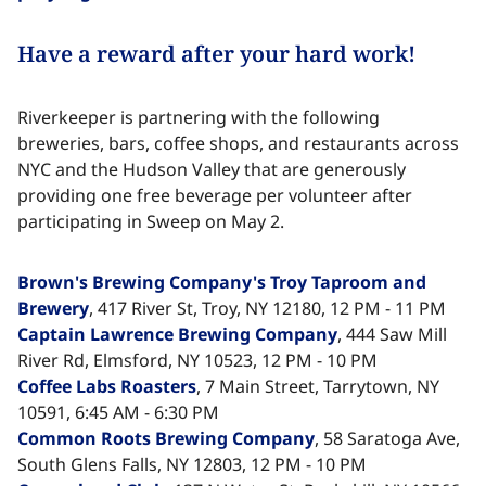
Have a reward after your hard work!​​​​‌ ‍ ​‍​‍‌‍ ‌ ​‍‌‍‍‌‌‍‌ ‌‍‍‌‌‍ ‍​‍​‍​ ‍‍​‍​‍‌ ​ ‌‍​‌‌‍ ‍‌‍‍‌‌ ‌​‌ ‍‌​‍ ‍‌‍‍‌‌‍ ​‍​‍​‍ ​​‍​‍‌‍‍​‌ ​‍‌‍‌‌‌‍‌‍​‍​‍​ ‍‍​‍​‍‌‍‍​‌ ‌​‌ ‌​‌ ​​‌ ​ ​ ‍‍​‍ ​‍ ‌‍​ ‌‍ ‌‌ ​ ​‍ ‍‌‍ ‌‌‍​‌‌‍‍‌‌‍ ‍​‍ ‍​ ​‍​ ​​​ ​‍​ ‌​‌ ​‍‌‍‌‌‌‍‌​‌‍‌‌‌ ​ ‌‍‍‌‌‍‌ ‌‍ ‍​‍ ‍‌ ​‍‌‍‍‌‌ ‌‍‌‍‌‌‌ ​‍‌‍‍ ‌‍‌‌‌‍‌‌‌ ​​‌‍‌‌‌ ​‍​‍ ‍‌‍ ‌ ​‍‌‍‌ ​‍ ‌‍‍‌‌‍ ‍‌ ‌​‌‍‌‌‌‍ ‍‌ ‌​​‍ ‌‍‌‌‌‍‌​‌‍‍‌‌ ‌​​‍ ‌‍ ‌‌‍ ‌‍‌​‌‍‌‌​ ‌‌ ​​‌ ​‍‌‍‌‌‌ ​ ‌‍‌‌‌‍ ‍‌ ‌​‌‍​‌‌ ‌​‌‍‍‌‌‍ ‌‍ ‍​ ‍ ‌‍‍‌‌‍‌​​ ‌‌‍‌‍​ ‌ ​ ​‍​ ‌‍​ ​​​ ‍‌‌‍‌​​ ​‌​‍ ‌​ ‌​​ ‌‌​ ‌​​ ‍‌​‍ ‌​ ‌​​ ‍​​ ‌ ​ ​​​‍ ‌‌‍​‌​ ‌​‌‍‌‍​ ‍‌​‍ ‌​ ​ ​ ‌‌​ ​ ‌‍‌​​ ‌‌‌‍‌‌‌‍​‍​ ​‌​ ‌‌‌‍​ ‌‍‌​​ ‌‍​ ‍ ‌ ‌​‌ ‍‌‌ ​​‌‍‌‌​ ‌‌‍‌‌‌ ‌‍‌‍‌‌‌‍ ‍‌ ‌​​ ‍ ‌ ​​‌‍​‌‌ ‌​‌‍‍​​ ‌‌‍​ ‌‍ ‌‍ ‍‌ ‌​‌‍‌‌‌‍ ‍‌ ‌​​‍‌‌​ ‌‌‌​​‍‌‌ ‌‍‍ ‌‍‌‌‌ ‍‌​‍‌‌​ ​ ‌​‌​​‍‌‌​ ​ ‌​‌​​‍‌‌​ ​‍​ ​‍​ ‌ ​ ‍​‌‍​‌‌‍‌‌‌‍​‌​ ‍​​ ​‍‌‍​‌‌‍‌‍​ ​‍‌‍‌‌​ ‌‍​‍‌‌​ ​‍​ ​‍​‍‌‌​ ‌‌‌​‌​​‍ ‍‌‍​ ‌‍‍​‌‍‍‌‌‍ ​‌‍‌​‌ ​‍‌‍‌‌‌‍ ‍​‍‌‌​ ‌‌‌​​‍‌‌ ‌‍‍ ‌‍‌‌‌ ‍‌​‍‌‌​ ​ ‌​‌​​‍‌‌​ ​ ‌​‌​​‍‌‌​ ​‍​ ​‍​ ‍‌​ ​ ​ ​‍​ ‌‌‌‍‌‌​ ​‌‌‍​‍‌‍​ ‌‍‌‍‌‍‌‍‌‍​ ​ ​‌​‍‌‌​ ​‍​ ​‍​‍‌‌​ ‌‌‌​‌​​‍ ‍‌ ‌​‌‍‌‌‌ ‍​‌ ‌​​ ‌‍​‍‌‍​‌‌ ​ ‌‍‌‌‌‌‌‌‌ ​‍‌‍ ​​ ‌‌‍‍​‌ ‌​‌ ‌​‌ ​​‌ ​ ​‍‌‌​ ​ ‌​​‌​‍‌‌​ ​‍‌​‌‍​‍‌‌​ ​‍‌​‌‍‌‍​ ‌‍ ‌‌ ​ ​‍ ‍‌‍ ‌‌‍​‌‌‍‍‌‌‍ ‍​‍ ‍​ ​‍​ ​​​ ​‍​ ‌​‌ ​‍‌‍‌‌‌‍‌​‌‍‌‌‌ ​ ‌‍‍‌‌‍‌ ‌‍ ‍​‍ ‍‌ ​‍‌‍‍‌‌ ‌‍‌‍‌‌‌ ​‍‌‍‍ ‌‍‌‌‌‍‌‌‌ ​​‌‍‌‌‌ ​‍​‍ ‍‌‍ ‌ ​‍‌‍‌ ​‍‌‍‌‍‍‌‌‍‌​​ ‌‌‍‌‍​ ‌ ​ ​‍​ ‌‍​ ​​​ ‍‌‌‍‌​​ ​‌​‍ ‌​ ‌​​ ‌‌​ ‌​​ ‍‌​‍ ‌​ ‌​​ ‍​​ ‌ ​ ​​​‍ ‌‌‍​‌​ ‌​‌‍‌‍​ ‍‌​‍ ‌​ ​ ​ ‌‌​ ​ ‌‍‌​​ ‌‌‌‍‌‌‌‍​‍​ ​‌​ ‌‌‌‍​ ‌‍‌​​ ‌‍​‍‌‍‌ ‌​‌ ‍‌‌ ​​‌‍‌‌​ ‌‌‍‌‌‌ ‌‍‌‍‌‌‌‍ ‍‌ ‌​​‍‌‍‌ ​​‌‍​‌‌ ‌​‌‍‍​​ ‌‌‍​ ‌‍ ‌‍ ‍‌ ‌​‌‍‌‌‌‍ ‍‌ ‌​​‍‌‌​ ‌‌‌​​‍‌‌ ‌‍‍ ‌‍‌‌‌ ‍‌​‍‌‌​ ​ ‌​‌​​‍‌‌​ ​ ‌​‌​​‍‌‌​ ​‍​ ​‍​ ‌ ​ ‍​‌‍​‌‌‍‌‌‌‍​‌​ ‍​​ ​‍‌‍​‌‌‍‌‍​ ​‍‌‍‌‌​ ‌‍​‍‌‌​ ​‍​ ​‍​‍‌‌​ ‌‌‌​‌​​‍ ‍‌‍​ ‌‍‍​‌‍‍‌‌‍ ​‌‍‌​‌ ​‍‌‍‌‌‌‍ ‍​‍‌‌​ ‌‌‌​​‍‌‌ ‌‍‍ ‌‍‌‌‌ ‍‌​‍‌‌​ ​ ‌​‌​​‍‌‌​ ​ ‌​‌​​‍‌‌​ ​‍​ ​‍​ ‍‌​ ​ ​ ​‍​ ‌‌‌‍‌‌​ ​‌‌‍​‍‌‍​ ‌‍‌‍‌‍‌‍‌‍​ ​ ​‌​‍‌‌​ ​‍​ ​‍​‍‌‌​ ‌‌‌​‌​​‍ ‍‌ ‌​‌‍‌‌‌ ‍​‌ ‌​​‍‌‍‌ ​​‌‍‌‌‌ ​‍‌ ​ ‌ ​​‌‍‌‌‌‍​ ‌ ‌​‌‍‍‌‌ ‌‍‌‍‌‌​ ‌‌ ​​‌ ‌‌‌‍​‍‌‍ ​‌‍‍‌‌ ​ ‌‍‍​‌‍‌‌‌‍‌​​‍​‍‌ ‌
Riverkeeper is partnering with the following
breweries, bars, coffee shops, and restaurants across
NYC and the Hudson Valley that are generously
providing one free beverage per volunteer after
participating in Sweep on May 2.​​​​‌ ‍ ​‍​‍‌‍ ‌ ​‍‌‍‍‌‌‍‌ ‌‍‍‌‌‍ ‍​‍​‍​ ‍‍​‍​‍‌ ​ ‌‍​‌‌‍ ‍‌‍‍‌‌ ‌​‌ ‍‌​‍ ‍‌‍‍‌‌‍ ​‍​‍​‍ ​​‍​‍‌‍‍​‌ ​‍‌‍‌‌‌‍‌‍​‍​‍​ ‍‍​‍​‍‌‍‍​‌ ‌​‌ ‌​‌ ​​‌ ​ ​ ‍‍​‍ ​‍ ‌‍​ ‌‍ ‌‌ ​ ​‍ ‍‌‍ ‌‌‍​‌‌‍‍‌‌‍ ‍​‍ ‍​ ​‍​ ​​​ ​‍​ ‌​‌ ​‍‌‍‌‌‌‍‌​‌‍‌‌‌ ​ ‌‍‍‌‌‍‌ ‌‍ ‍​‍ ‍‌ ​‍‌‍‍‌‌ ‌‍‌‍‌‌‌ ​‍‌‍‍ ‌‍‌‌‌‍‌‌‌ ​​‌‍‌‌‌ ​‍​‍ ‍‌‍ ‌ ​‍‌‍‌ ​‍ ‌‍‍‌‌‍ ‍‌ ‌​‌‍‌‌‌‍ ‍‌ ‌​​‍ ‌‍‌‌‌‍‌​‌‍‍‌‌ ‌​​‍ ‌‍ ‌‌‍ ‌‍‌​‌‍‌‌​ ‌‌ ​​‌ ​‍‌‍‌‌‌ ​ ‌‍‌‌‌‍ ‍‌ ‌​‌‍​‌‌ ‌​‌‍‍‌‌‍ ‌‍ ‍​ ‍ ‌‍‍‌‌‍‌​​ ‌‌‍‌‍​ ‌ ​ ​‍​ ‌‍​ ​​​ ‍‌‌‍‌​​ ​‌​‍ ‌​ ‌​​ ‌‌​ ‌​​ ‍‌​‍ ‌​ ‌​​ ‍​​ ‌ ​ ​​​‍ ‌‌‍​‌​ ‌​‌‍‌‍​ ‍‌​‍ ‌​ ​ ​ ‌‌​ ​ ‌‍‌​​ ‌‌‌‍‌‌‌‍​‍​ ​‌​ ‌‌‌‍​ ‌‍‌​​ ‌‍​ ‍ ‌ ‌​‌ ‍‌‌ ​​‌‍‌‌​ ‌‌‍‌‌‌ ‌‍‌‍‌‌‌‍ ‍‌ ‌​​ ‍ ‌ ​​‌‍​‌‌ ‌​‌‍‍​​ ‌‌‍​ ‌‍ ‌‍ ‍‌ ‌​‌‍‌‌‌‍ ‍‌ ‌​​‍‌‌​ ‌‌‌​​‍‌‌ ‌‍‍ ‌‍‌‌‌ ‍‌​‍‌‌​ ​ ‌​‌​​‍‌‌​ ​ ‌​‌​​‍‌‌​ ​‍​ ​‍​ ‌‍‌‍‌‍​ ‍‌​ ‌ ‌‍‌‍​ ‌‌​ ‌​​ ‌‌‌‍​‍​ ​‌​ ​‌​ ‍​​‍‌‌​ ​‍​ ​‍​‍‌‌​ ‌‌‌​‌​​‍ ‍‌‍​ ‌‍‍​‌‍‍‌‌‍ ​‌‍‌​‌ ​‍‌‍‌‌‌‍ ‍​‍‌‌​ ‌‌‌​​‍‌‌ ‌‍‍ ‌‍‌‌‌ ‍‌​‍‌‌​ ​ ‌​‌​​‍‌‌​ ​ ‌​‌​​‍‌‌​ ​‍​ ​‍​ ‍​​ ‌‌​ ‌​​ ​‍‌‍​ ​ ‌‍‌‍​ ​ ‌‌‌‍‌‍‌‍​‌‌‍‌‍​ ‌​​‍‌‌​ ​‍​ ​‍​‍‌‌​ ‌‌‌​‌​​‍ ‍‌ ‌​‌‍‌‌‌ ‍​‌ ‌​​ ‌‍​‍‌‍​‌‌ ​ ‌‍‌‌‌‌‌‌‌ ​‍‌‍ ​​ ‌‌‍‍​‌ ‌​‌ ‌​‌ ​​‌ ​ ​‍‌‌​ ​ ‌​​‌​‍‌‌​ ​‍‌​‌‍​‍‌‌​ ​‍‌​‌‍‌‍​ ‌‍ ‌‌ ​ ​‍ ‍‌‍ ‌‌‍​‌‌‍‍‌‌‍ ‍​‍ ‍​ ​‍​ ​​​ ​‍​ ‌​‌ ​‍‌‍‌‌‌‍‌​‌‍‌‌‌ ​ ‌‍‍‌‌‍‌ ‌‍ ‍​‍ ‍‌ ​‍‌‍‍‌‌ ‌‍‌‍‌‌‌ ​‍‌‍‍ ‌‍‌‌‌‍‌‌‌ ​​‌‍‌‌‌ ​‍​‍ ‍‌‍ ‌ ​‍‌‍‌ ​‍‌‍‌‍‍‌‌‍‌​​ ‌‌‍‌‍​ ‌ ​ ​‍​ ‌‍​ ​​​ ‍‌‌‍‌​​ ​‌​‍ ‌​ ‌​​ ‌‌​ ‌​​ ‍‌​‍ ‌​ ‌​​ ‍​​ ‌ ​ ​​​‍ ‌‌‍​‌​ ‌​‌‍‌‍​ ‍‌​‍ ‌​ ​ ​ ‌‌​ ​ ‌‍‌​​ ‌‌‌‍‌‌‌‍​‍​ ​‌​ ‌‌‌‍​ ‌‍‌​​ ‌‍​‍‌‍‌ ‌​‌ ‍‌‌ ​​‌‍‌‌​ ‌‌‍‌‌‌ ‌‍‌‍‌‌‌‍ ‍‌ ‌​​‍‌‍‌ ​​‌‍​‌‌ ‌​‌‍‍​​ ‌‌‍​ ‌‍ ‌‍ ‍‌ ‌​‌‍‌‌‌‍ ‍‌ ‌​​‍‌‌​ ‌‌‌​​‍‌‌ ‌‍‍ ‌‍‌‌‌ ‍‌​‍‌‌​ ​ ‌​‌​​‍‌‌​ ​ ‌​‌​​‍‌‌​ ​‍​ ​‍​ ‌‍‌‍‌‍​ ‍‌​ ‌ ‌‍‌‍​ ‌‌​ ‌​​ ‌‌‌‍​‍​ ​‌​ ​‌​ ‍​​‍‌‌​ ​‍​ ​‍​‍‌‌​ ‌‌‌​‌​​‍ ‍‌‍​ ‌‍‍​‌‍‍‌‌‍ ​‌‍‌​‌ ​‍‌‍‌‌‌‍ ‍​‍‌‌​ ‌‌‌​​‍‌‌ ‌‍‍ ‌‍‌‌‌ ‍‌​‍‌‌​ ​ ‌​‌​​‍‌‌​ ​ ‌​‌​​‍‌‌​ ​‍​ ​‍​ ‍​​ ‌‌​ ‌​​ ​‍‌‍​ ​ ‌‍‌‍​ ​ ‌‌‌‍‌‍‌‍​‌‌‍‌‍​ ‌​​‍‌‌​ ​‍​ ​‍​‍‌‌​ ‌‌‌​‌​​‍ ‍‌ ‌​‌‍‌‌‌ ‍​‌ ‌​​‍‌‍‌ ​​‌‍‌‌‌ ​‍‌ ​ ‌ ​​‌‍‌‌‌‍​ ‌ ‌​‌‍‍‌‌ ‌‍‌‍‌‌​ ‌‌ ​​‌ ‌‌‌‍​‍‌‍ ​‌‍‍‌‌ ​ ‌‍‍​‌‍‌‌‌‍‌​​‍​‍‌ ‌
Brown's Brewing Company's Troy Taproom and
Brewery​​​​‌ ‍ ​‍​‍‌‍ ‌ ​‍‌‍‍‌‌‍‌ ‌‍‍‌‌‍ ‍​‍​‍​ ‍‍​‍​‍‌ ​ ‌‍​‌‌‍ ‍‌‍‍‌‌ ‌​‌ ‍‌​‍ ‍‌‍‍‌‌‍ ​‍​‍​‍ ​​‍​‍‌‍‍​‌ ​‍‌‍‌‌‌‍‌‍​‍​‍​ ‍‍​‍​‍‌‍‍​‌ ‌​‌ ‌​‌ ​​‌ ​ ​ ‍‍​‍ ​‍ ‌‍​ ‌‍ ‌‌ ​ ​‍ ‍‌‍ ‌‌‍​‌‌‍‍‌‌‍ ‍​‍ ‍​ ​‍​ ​​​ ​‍​ ‌​‌ ​‍‌‍‌‌‌‍‌​‌‍‌‌‌ ​ ‌‍‍‌‌‍‌ ‌‍ ‍​‍ ‍‌ ​‍‌‍‍‌‌ ‌‍‌‍‌‌‌ ​‍‌‍‍ ‌‍‌‌‌‍‌‌‌ ​​‌‍‌‌‌ ​‍​‍ ‍‌‍ ‌ ​‍‌‍‌ ​‍ ‌‍‍‌‌‍ ‍‌ ‌​‌‍‌‌‌‍ ‍‌ ‌​​‍ ‌‍‌‌‌‍‌​‌‍‍‌‌ ‌​​‍ ‌‍ ‌‌‍ ‌‍‌​‌‍‌‌​ ‌‌ ​​‌ ​‍‌‍‌‌‌ ​ ‌‍‌‌‌‍ ‍‌ ‌​‌‍​‌‌ ‌​‌‍‍‌‌‍ ‌‍ ‍​ ‍ ‌‍‍‌‌‍‌​​ ‌‌‍‌‍​ ‌ ​ ​‍​ ‌‍​ ​​​ ‍‌‌‍‌​​ ​‌​‍ ‌​ ‌​​ ‌‌​ ‌​​ ‍‌​‍ ‌​ ‌​​ ‍​​ ‌ ​ ​​​‍ ‌‌‍​‌​ ‌​‌‍‌‍​ ‍‌​‍ ‌​ ​ ​ ‌‌​ ​ ‌‍‌​​ ‌‌‌‍‌‌‌‍​‍​ ​‌​ ‌‌‌‍​ ‌‍‌​​ ‌‍​ ‍ ‌ ‌​‌ ‍‌‌ ​​‌‍‌‌​ ‌‌‍‌‌‌ ‌‍‌‍‌‌‌‍ ‍‌ ‌​​ ‍ ‌ ​​‌‍​‌‌ ‌​‌‍‍​​ ‌‌‍​ ‌‍ ‌‍ ‍‌ ‌​‌‍‌‌‌‍ ‍‌ ‌​​‍‌‌​ ‌‌‌​​‍‌‌ ‌‍‍ ‌‍‌‌‌ ‍‌​‍‌‌​ ​ ‌​‌​​‍‌‌​ ​ ‌​‌​​‍‌‌​ ​‍​ ​‍‌‍‌‍​ ‌‍‌‍‌‍​ ‌‌‌‍‌​‌‍​ ‌‍​‌​ ​‌‌‍​ ‌‍‌‌​ ​‍​ ​ ​‍‌‌​ ​‍​ ​‍​‍‌‌​ ‌‌‌​‌​​‍ ‍‌‍​ ‌‍‍​‌‍‍‌‌‍ ​‌‍‌​‌ ​‍‌‍‌‌‌‍ ‍​‍‌‌​ ‌‌‌​​‍‌‌ ‌‍‍ ‌‍‌‌‌ ‍‌​‍‌‌​ ​ ‌​‌​​‍‌‌​ ​ ‌​‌​​‍‌‌​ ​‍​ ​‍‌‍​ ​ ‌ ‌‍‌‌​ ​‌‌‍​‍‌‍‌‍​ ‌‍‌‍​ ‌‍‌​​ ‍‌​ ‌‌​ ‌ ​‍‌‌​ ​‍​ ​‍​‍‌‌​ ‌‌‌​‌​​‍ ‍‌ ‌​‌‍‌‌‌ ‍​‌ ‌​​ ‌‍​‍‌‍​‌‌ ​ ‌‍‌‌‌‌‌‌‌ ​‍‌‍ ​​ ‌‌‍‍​‌ ‌​‌ ‌​‌ ​​‌ ​ ​‍‌‌​ ​ ‌​​‌​‍‌‌​ ​‍‌​‌‍​‍‌‌​ ​‍‌​‌‍‌‍​ ‌‍ ‌‌ ​ ​‍ ‍‌‍ ‌‌‍​‌‌‍‍‌‌‍ ‍​‍ ‍​ ​‍​ ​​​ ​‍​ ‌​‌ ​‍‌‍‌‌‌‍‌​‌‍‌‌‌ ​ ‌‍‍‌‌‍‌ ‌‍ ‍​‍ ‍‌ ​‍‌‍‍‌‌ ‌‍‌‍‌‌‌ ​‍‌‍‍ ‌‍‌‌‌‍‌‌‌ ​​‌‍‌‌‌ ​‍​‍ ‍‌‍ ‌ ​‍‌‍‌ ​‍‌‍‌‍‍‌‌‍‌​​ ‌‌‍‌‍​ ‌ ​ ​‍​ ‌‍​ ​​​ ‍‌‌‍‌​​ ​‌​‍ ‌​ ‌​​ ‌‌​ ‌​​ ‍‌​‍ ‌​ ‌​​ ‍​​ ‌ ​ ​​​‍ ‌‌‍​‌​ ‌​‌‍‌‍​ ‍‌​‍ ‌​ ​ ​ ‌‌​ ​ ‌‍‌​​ ‌‌‌‍‌‌‌‍​‍​ ​‌​ ‌‌‌‍​ ‌‍‌​​ ‌‍​‍‌‍‌ ‌​‌ ‍‌‌ ​​‌‍‌‌​ ‌‌‍‌‌‌ ‌‍‌‍‌‌‌‍ ‍‌ ‌​​‍‌‍‌ ​​‌‍​‌‌ ‌​‌‍‍​​ ‌‌‍​ ‌‍ ‌‍ ‍‌ ‌​‌‍‌‌‌‍ ‍‌ ‌​​‍‌‌​ ‌‌‌​​‍‌‌ ‌‍‍ ‌‍‌‌‌ ‍‌​‍‌‌​ ​ ‌​‌​​‍‌‌​ ​ ‌​‌​​‍‌‌​ ​‍​ ​‍‌‍‌‍​ ‌‍‌‍‌‍​ ‌‌‌‍‌​‌‍​ ‌‍​‌​ ​‌‌‍​ ‌‍‌‌​ ​‍​ ​ ​‍‌‌​ ​‍​ ​‍​‍‌‌​ ‌‌‌​‌​​‍ ‍‌‍​ ‌‍‍​‌‍‍‌‌‍ ​‌‍‌​‌ ​‍‌‍‌‌‌‍ ‍​‍‌‌​ ‌‌‌​​‍‌‌ ‌‍‍ ‌‍‌‌‌ ‍‌​‍‌‌​ ​ ‌​‌​​‍‌‌​ ​ ‌​‌​​‍‌‌​ ​‍​ ​‍‌‍​ ​ ‌ ‌‍‌‌​ ​‌‌‍​‍‌‍‌‍​ ‌‍‌‍​ ‌‍‌​​ ‍‌​ ‌‌​ ‌ ​‍‌‌​ ​‍​ ​‍​‍‌‌​ ‌‌‌​‌​​‍ ‍‌ ‌​‌‍‌‌‌ ‍​‌ ‌​​‍‌‍‌ ​​‌‍‌‌‌ ​‍‌ ​ ‌ ​​‌‍‌‌‌‍​ ‌ ‌​‌‍‍‌‌ ‌‍‌‍‌‌​ ‌‌ ​​‌ ‌‌‌‍​‍‌‍ ​‌‍‍‌‌ ​ ‌‍‍​‌‍‌‌‌‍‌​​‍​‍‌ ‌
, 417 River St, Troy, NY 12180, 12 PM - 11 PM
Captain Lawrence Brewing Company​​​​‌ ‍ ​‍​‍‌‍ ‌ ​‍‌‍‍‌‌‍‌ ‌‍‍‌‌‍ ‍​‍​‍​ ‍‍​‍​‍‌ ​ ‌‍​‌‌‍ ‍‌‍‍‌‌ ‌​‌ ‍‌​‍ ‍‌‍‍‌‌‍ ​‍​‍​‍ ​​‍​‍‌‍‍​‌ ​‍‌‍‌‌‌‍‌‍​‍​‍​ ‍‍​‍​‍‌‍‍​‌ ‌​‌ ‌​‌ ​​‌ ​ ​ ‍‍​‍ ​‍ ‌‍​ ‌‍ ‌‌ ​ ​‍ ‍‌‍ ‌‌‍​‌‌‍‍‌‌‍ ‍​‍ ‍​ ​‍​ ​​​ ​‍​ ‌​‌ ​‍‌‍‌‌‌‍‌​‌‍‌‌‌ ​ ‌‍‍‌‌‍‌ ‌‍ ‍​‍ ‍‌ ​‍‌‍‍‌‌ ‌‍‌‍‌‌‌ ​‍‌‍‍ ‌‍‌‌‌‍‌‌‌ ​​‌‍‌‌‌ ​‍​‍ ‍‌‍ ‌ ​‍‌‍‌ ​‍ ‌‍‍‌‌‍ ‍‌ ‌​‌‍‌‌‌‍ ‍‌ ‌​​‍ ‌‍‌‌‌‍‌​‌‍‍‌‌ ‌​​‍ ‌‍ ‌‌‍ ‌‍‌​‌‍‌‌​ ‌‌ ​​‌ ​‍‌‍‌‌‌ ​ ‌‍‌‌‌‍ ‍‌ ‌​‌‍​‌‌ ‌​‌‍‍‌‌‍ ‌‍ ‍​ ‍ ‌‍‍‌‌‍‌​​ ‌‌‍‌‍​ ‌ ​ ​‍​ ‌‍​ ​​​ ‍‌‌‍‌​​ ​‌​‍ ‌​ ‌​​ ‌‌​ ‌​​ ‍‌​‍ ‌​ ‌​​ ‍​​ ‌ ​ ​​​‍ ‌‌‍​‌​ ‌​‌‍‌‍​ ‍‌​‍ ‌​ ​ ​ ‌‌​ ​ ‌‍‌​​ ‌‌‌‍‌‌‌‍​‍​ ​‌​ ‌‌‌‍​ ‌‍‌​​ ‌‍​ ‍ ‌ ‌​‌ ‍‌‌ ​​‌‍‌‌​ ‌‌‍‌‌‌ ‌‍‌‍‌‌‌‍ ‍‌ ‌​​ ‍ ‌ ​​‌‍​‌‌ ‌​‌‍‍​​ ‌‌‍​ ‌‍ ‌‍ ‍‌ ‌​‌‍‌‌‌‍ ‍‌ ‌​​‍‌‌​ ‌‌‌​​‍‌‌ ‌‍‍ ‌‍‌‌‌ ‍‌​‍‌‌​ ​ ‌​‌​​‍‌‌​ ​ ‌​‌​​‍‌‌​ ​‍​ ​‍‌‍‌‍​ ‌‍‌‍‌‍​ ‌‌‌‍‌​‌‍​ ‌‍​‌​ ​‌‌‍​ ‌‍‌‌​ ​‍​ ​ ​‍‌‌​ ​‍​ ​‍​‍‌‌​ ‌‌‌​‌​​‍ ‍‌‍​ ‌‍‍​‌‍‍‌‌‍ ​‌‍‌​‌ ​‍‌‍‌‌‌‍ ‍​‍‌‌​ ‌‌‌​​‍‌‌ ‌‍‍ ‌‍‌‌‌ ‍‌​‍‌‌​ ​ ‌​‌​​‍‌‌​ ​ ‌​‌​​‍‌‌​ ​‍​ ​‍​ ​‌‌‍‌‌‌‍​ ​ ​‌​ ​​​ ​​‌‍​‌‌‍​ ​ ‍​​ ​‌​ ‍‌‌‍‌​​‍‌‌​ ​‍​ ​‍​‍‌‌​ ‌‌‌​‌​​‍ ‍‌ ‌​‌‍‌‌‌ ‍​‌ ‌​​ ‌‍​‍‌‍​‌‌ ​ ‌‍‌‌‌‌‌‌‌ ​‍‌‍ ​​ ‌‌‍‍​‌ ‌​‌ ‌​‌ ​​‌ ​ ​‍‌‌​ ​ ‌​​‌​‍‌‌​ ​‍‌​‌‍​‍‌‌​ ​‍‌​‌‍‌‍​ ‌‍ ‌‌ ​ ​‍ ‍‌‍ ‌‌‍​‌‌‍‍‌‌‍ ‍​‍ ‍​ ​‍​ ​​​ ​‍​ ‌​‌ ​‍‌‍‌‌‌‍‌​‌‍‌‌‌ ​ ‌‍‍‌‌‍‌ ‌‍ ‍​‍ ‍‌ ​‍‌‍‍‌‌ ‌‍‌‍‌‌‌ ​‍‌‍‍ ‌‍‌‌‌‍‌‌‌ ​​‌‍‌‌‌ ​‍​‍ ‍‌‍ ‌ ​‍‌‍‌ ​‍‌‍‌‍‍‌‌‍‌​​ ‌‌‍‌‍​ ‌ ​ ​‍​ ‌‍​ ​​​ ‍‌‌‍‌​​ ​‌​‍ ‌​ ‌​​ ‌‌​ ‌​​ ‍‌​‍ ‌​ ‌​​ ‍​​ ‌ ​ ​​​‍ ‌‌‍​‌​ ‌​‌‍‌‍​ ‍‌​‍ ‌​ ​ ​ ‌‌​ ​ ‌‍‌​​ ‌‌‌‍‌‌‌‍​‍​ ​‌​ ‌‌‌‍​ ‌‍‌​​ ‌‍​‍‌‍‌ ‌​‌ ‍‌‌ ​​‌‍‌‌​ ‌‌‍‌‌‌ ‌‍‌‍‌‌‌‍ ‍‌ ‌​​‍‌‍‌ ​​‌‍​‌‌ ‌​‌‍‍​​ ‌‌‍​ ‌‍ ‌‍ ‍‌ ‌​‌‍‌‌‌‍ ‍‌ ‌​​‍‌‌​ ‌‌‌​​‍‌‌ ‌‍‍ ‌‍‌‌‌ ‍‌​‍‌‌​ ​ ‌​‌​​‍‌‌​ ​ ‌​‌​​‍‌‌​ ​‍​ ​‍‌‍‌‍​ ‌‍‌‍‌‍​ ‌‌‌‍‌​‌‍​ ‌‍​‌​ ​‌‌‍​ ‌‍‌‌​ ​‍​ ​ ​‍‌‌​ ​‍​ ​‍​‍‌‌​ ‌‌‌​‌​​‍ ‍‌‍​ ‌‍‍​‌‍‍‌‌‍ ​‌‍‌​‌ ​‍‌‍‌‌‌‍ ‍​‍‌‌​ ‌‌‌​​‍‌‌ ‌‍‍ ‌‍‌‌‌ ‍‌​‍‌‌​ ​ ‌​‌​​‍‌‌​ ​ ‌​‌​​‍‌‌​ ​‍​ ​‍​ ​‌‌‍‌‌‌‍​ ​ ​‌​ ​​​ ​​‌‍​‌‌‍​ ​ ‍​​ ​‌​ ‍‌‌‍‌​​‍‌‌​ ​‍​ ​‍​‍‌‌​ ‌‌‌​‌​​‍ ‍‌ ‌​‌‍‌‌‌ ‍​‌ ‌​​‍‌‍‌ ​​‌‍‌‌‌ ​‍‌ ​ ‌ ​​‌‍‌‌‌‍​ ‌ ‌​‌‍‍‌‌ ‌‍‌‍‌‌​ ‌‌ ​​‌ ‌‌‌‍​‍‌‍ ​‌‍‍‌‌ ​ ‌‍‍​‌‍‌‌‌‍‌​​‍​‍‌ ‌
, 444 Saw Mill
River Rd, Elmsford, NY 10523, 12 PM - 10 PM
Coffee Labs Roasters​​​​‌ ‍ ​‍​‍‌‍ ‌ ​‍‌‍‍‌‌‍‌ ‌‍‍‌‌‍ ‍​‍​‍​ ‍‍​‍​‍‌ ​ ‌‍​‌‌‍ ‍‌‍‍‌‌ ‌​‌ ‍‌​‍ ‍‌‍‍‌‌‍ ​‍​‍​‍ ​​‍​‍‌‍‍​‌ ​‍‌‍‌‌‌‍‌‍​‍​‍​ ‍‍​‍​‍‌‍‍​‌ ‌​‌ ‌​‌ ​​‌ ​ ​ ‍‍​‍ ​‍ ‌‍​ ‌‍ ‌‌ ​ ​‍ ‍‌‍ ‌‌‍​‌‌‍‍‌‌‍ ‍​‍ ‍​ ​‍​ ​​​ ​‍​ ‌​‌ ​‍‌‍‌‌‌‍‌​‌‍‌‌‌ ​ ‌‍‍‌‌‍‌ ‌‍ ‍​‍ ‍‌ ​‍‌‍‍‌‌ ‌‍‌‍‌‌‌ ​‍‌‍‍ ‌‍‌‌‌‍‌‌‌ ​​‌‍‌‌‌ ​‍​‍ ‍‌‍ ‌ ​‍‌‍‌ ​‍ ‌‍‍‌‌‍ ‍‌ ‌​‌‍‌‌‌‍ ‍‌ ‌​​‍ ‌‍‌‌‌‍‌​‌‍‍‌‌ ‌​​‍ ‌‍ ‌‌‍ ‌‍‌​‌‍‌‌​ ‌‌ ​​‌ ​‍‌‍‌‌‌ ​ ‌‍‌‌‌‍ ‍‌ ‌​‌‍​‌‌ ‌​‌‍‍‌‌‍ ‌‍ ‍​ ‍ ‌‍‍‌‌‍‌​​ ‌‌‍‌‍​ ‌ ​ ​‍​ ‌‍​ ​​​ ‍‌‌‍‌​​ ​‌​‍ ‌​ ‌​​ ‌‌​ ‌​​ ‍‌​‍ ‌​ ‌​​ ‍​​ ‌ ​ ​​​‍ ‌‌‍​‌​ ‌​‌‍‌‍​ ‍‌​‍ ‌​ ​ ​ ‌‌​ ​ ‌‍‌​​ ‌‌‌‍‌‌‌‍​‍​ ​‌​ ‌‌‌‍​ ‌‍‌​​ ‌‍​ ‍ ‌ ‌​‌ ‍‌‌ ​​‌‍‌‌​ ‌‌‍‌‌‌ ‌‍‌‍‌‌‌‍ ‍‌ ‌​​ ‍ ‌ ​​‌‍​‌‌ ‌​‌‍‍​​ ‌‌‍​ ‌‍ ‌‍ ‍‌ ‌​‌‍‌‌‌‍ ‍‌ ‌​​‍‌‌​ ‌‌‌​​‍‌‌ ‌‍‍ ‌‍‌‌‌ ‍‌​‍‌‌​ ​ ‌​‌​​‍‌‌​ ​ ‌​‌​​‍‌‌​ ​‍​ ​‍‌‍‌‍​ ‌‍‌‍‌‍​ ‌‌‌‍‌​‌‍​ ‌‍​‌​ ​‌‌‍​ ‌‍‌‌​ ​‍​ ​ ​‍‌‌​ ​‍​ ​‍​‍‌‌​ ‌‌‌​‌​​‍ ‍‌‍​ ‌‍‍​‌‍‍‌‌‍ ​‌‍‌​‌ ​‍‌‍‌‌‌‍ ‍​‍‌‌​ ‌‌‌​​‍‌‌ ‌‍‍ ‌‍‌‌‌ ‍‌​‍‌‌​ ​ ‌​‌​​‍‌‌​ ​ ‌​‌​​‍‌‌​ ​‍​ ​‍‌‍‌​​ ‍​​ ​‍​ ​‍​ ​‌‌‍​ ​ ‌‌‌‍‌‌​ ‌ ​ ​ ‌‍​‌​ ​ ​‍‌‌​ ​‍​ ​‍​‍‌‌​ ‌‌‌​‌​​‍ ‍‌ ‌​‌‍‌‌‌ ‍​‌ ‌​​ ‌‍​‍‌‍​‌‌ ​ ‌‍‌‌‌‌‌‌‌ ​‍‌‍ ​​ ‌‌‍‍​‌ ‌​‌ ‌​‌ ​​‌ ​ ​‍‌‌​ ​ ‌​​‌​‍‌‌​ ​‍‌​‌‍​‍‌‌​ ​‍‌​‌‍‌‍​ ‌‍ ‌‌ ​ ​‍ ‍‌‍ ‌‌‍​‌‌‍‍‌‌‍ ‍​‍ ‍​ ​‍​ ​​​ ​‍​ ‌​‌ ​‍‌‍‌‌‌‍‌​‌‍‌‌‌ ​ ‌‍‍‌‌‍‌ ‌‍ ‍​‍ ‍‌ ​‍‌‍‍‌‌ ‌‍‌‍‌‌‌ ​‍‌‍‍ ‌‍‌‌‌‍‌‌‌ ​​‌‍‌‌‌ ​‍​‍ ‍‌‍ ‌ ​‍‌‍‌ ​‍‌‍‌‍‍‌‌‍‌​​ ‌‌‍‌‍​ ‌ ​ ​‍​ ‌‍​ ​​​ ‍‌‌‍‌​​ ​‌​‍ ‌​ ‌​​ ‌‌​ ‌​​ ‍‌​‍ ‌​ ‌​​ ‍​​ ‌ ​ ​​​‍ ‌‌‍​‌​ ‌​‌‍‌‍​ ‍‌​‍ ‌​ ​ ​ ‌‌​ ​ ‌‍‌​​ ‌‌‌‍‌‌‌‍​‍​ ​‌​ ‌‌‌‍​ ‌‍‌​​ ‌‍​‍‌‍‌ ‌​‌ ‍‌‌ ​​‌‍‌‌​ ‌‌‍‌‌‌ ‌‍‌‍‌‌‌‍ ‍‌ ‌​​‍‌‍‌ ​​‌‍​‌‌ ‌​‌‍‍​​ ‌‌‍​ ‌‍ ‌‍ ‍‌ ‌​‌‍‌‌‌‍ ‍‌ ‌​​‍‌‌​ ‌‌‌​​‍‌‌ ‌‍‍ ‌‍‌‌‌ ‍‌​‍‌‌​ ​ ‌​‌​​‍‌‌​ ​ ‌​‌​​‍‌‌​ ​‍​ ​‍‌‍‌‍​ ‌‍‌‍‌‍​ ‌‌‌‍‌​‌‍​ ‌‍​‌​ ​‌‌‍​ ‌‍‌‌​ ​‍​ ​ ​‍‌‌​ ​‍​ ​‍​‍‌‌​ ‌‌‌​‌​​‍ ‍‌‍​ ‌‍‍​‌‍‍‌‌‍ ​‌‍‌​‌ ​‍‌‍‌‌‌‍ ‍​‍‌‌​ ‌‌‌​​‍‌‌ ‌‍‍ ‌‍‌‌‌ ‍‌​‍‌‌​ ​ ‌​‌​​‍‌‌​ ​ ‌​‌​​‍‌‌​ ​‍​ ​‍‌‍‌​​ ‍​​ ​‍​ ​‍​ ​‌‌‍​ ​ ‌‌‌‍‌‌​ ‌ ​ ​ ‌‍​‌​ ​ ​‍‌‌​ ​‍​ ​‍​‍‌‌​ ‌‌‌​‌​​‍ ‍‌ ‌​‌‍‌‌‌ ‍​‌ ‌​​‍‌‍‌ ​​‌‍‌‌‌ ​‍‌ ​ ‌ ​​‌‍‌‌‌‍​ ‌ ‌​‌‍‍‌‌ ‌‍‌‍‌‌​ ‌‌ ​​‌ ‌‌‌‍​‍‌‍ ​‌‍‍‌‌ ​ ‌‍‍​‌‍‌‌‌‍‌​​‍​‍‌ ‌
, 7 Main Street, Tarrytown, NY
10591, 6:45 AM - 6:30 PM
Common Roots Brewing Company​​​​‌ ‍ ​‍​‍‌‍ ‌ ​‍‌‍‍‌‌‍‌ ‌‍‍‌‌‍ ‍​‍​‍​ ‍‍​‍​‍‌ ​ ‌‍​‌‌‍ ‍‌‍‍‌‌ ‌​‌ ‍‌​‍ ‍‌‍‍‌‌‍ ​‍​‍​‍ ​​‍​‍‌‍‍​‌ ​‍‌‍‌‌‌‍‌‍​‍​‍​ ‍‍​‍​‍‌‍‍​‌ ‌​‌ ‌​‌ ​​‌ ​ ​ ‍‍​‍ ​‍ ‌‍​ ‌‍ ‌‌ ​ ​‍ ‍‌‍ ‌‌‍​‌‌‍‍‌‌‍ ‍​‍ ‍​ ​‍​ ​​​ ​‍​ ‌​‌ ​‍‌‍‌‌‌‍‌​‌‍‌‌‌ ​ ‌‍‍‌‌‍‌ ‌‍ ‍​‍ ‍‌ ​‍‌‍‍‌‌ ‌‍‌‍‌‌‌ ​‍‌‍‍ ‌‍‌‌‌‍‌‌‌ ​​‌‍‌‌‌ ​‍​‍ ‍‌‍ ‌ ​‍‌‍‌ ​‍ ‌‍‍‌‌‍ ‍‌ ‌​‌‍‌‌‌‍ ‍‌ ‌​​‍ ‌‍‌‌‌‍‌​‌‍‍‌‌ ‌​​‍ ‌‍ ‌‌‍ ‌‍‌​‌‍‌‌​ ‌‌ ​​‌ ​‍‌‍‌‌‌ ​ ‌‍‌‌‌‍ ‍‌ ‌​‌‍​‌‌ ‌​‌‍‍‌‌‍ ‌‍ ‍​ ‍ ‌‍‍‌‌‍‌​​ ‌‌‍‌‍​ ‌ ​ ​‍​ ‌‍​ ​​​ ‍‌‌‍‌​​ ​‌​‍ ‌​ ‌​​ ‌‌​ ‌​​ ‍‌​‍ ‌​ ‌​​ ‍​​ ‌ ​ ​​​‍ ‌‌‍​‌​ ‌​‌‍‌‍​ ‍‌​‍ ‌​ ​ ​ ‌‌​ ​ ‌‍‌​​ ‌‌‌‍‌‌‌‍​‍​ ​‌​ ‌‌‌‍​ ‌‍‌​​ ‌‍​ ‍ ‌ ‌​‌ ‍‌‌ ​​‌‍‌‌​ ‌‌‍‌‌‌ ‌‍‌‍‌‌‌‍ ‍‌ ‌​​ ‍ ‌ ​​‌‍​‌‌ ‌​‌‍‍​​ ‌‌‍​ ‌‍ ‌‍ ‍‌ ‌​‌‍‌‌‌‍ ‍‌ ‌​​‍‌‌​ ‌‌‌​​‍‌‌ ‌‍‍ ‌‍‌‌‌ ‍‌​‍‌‌​ ​ ‌​‌​​‍‌‌​ ​ ‌​‌​​‍‌‌​ ​‍​ ​‍‌‍‌‍​ ‌‍‌‍‌‍​ ‌‌‌‍‌​‌‍​ ‌‍​‌​ ​‌‌‍​ ‌‍‌‌​ ​‍​ ​ ​‍‌‌​ ​‍​ ​‍​‍‌‌​ ‌‌‌​‌​​‍ ‍‌‍​ ‌‍‍​‌‍‍‌‌‍ ​‌‍‌​‌ ​‍‌‍‌‌‌‍ ‍​‍‌‌​ ‌‌‌​​‍‌‌ ‌‍‍ ‌‍‌‌‌ ‍‌​‍‌‌​ ​ ‌​‌​​‍‌‌​ ​ ‌​‌​​‍‌‌​ ​‍​ ​‍‌‍‌‍‌‍​‍​ ‌‍​ ​‍​ ​‌‌‍‌‌‌‍​‍​ ​‌‌‍​‌​ ‌‌‌‍​‍​ ‍​​‍‌‌​ ​‍​ ​‍​‍‌‌​ ‌‌‌​‌​​‍ ‍‌ ‌​‌‍‌‌‌ ‍​‌ ‌​​ ‌‍​‍‌‍​‌‌ ​ ‌‍‌‌‌‌‌‌‌ ​‍‌‍ ​​ ‌‌‍‍​‌ ‌​‌ ‌​‌ ​​‌ ​ ​‍‌‌​ ​ ‌​​‌​‍‌‌​ ​‍‌​‌‍​‍‌‌​ ​‍‌​‌‍‌‍​ ‌‍ ‌‌ ​ ​‍ ‍‌‍ ‌‌‍​‌‌‍‍‌‌‍ ‍​‍ ‍​ ​‍​ ​​​ ​‍​ ‌​‌ ​‍‌‍‌‌‌‍‌​‌‍‌‌‌ ​ ‌‍‍‌‌‍‌ ‌‍ ‍​‍ ‍‌ ​‍‌‍‍‌‌ ‌‍‌‍‌‌‌ ​‍‌‍‍ ‌‍‌‌‌‍‌‌‌ ​​‌‍‌‌‌ ​‍​‍ ‍‌‍ ‌ ​‍‌‍‌ ​‍‌‍‌‍‍‌‌‍‌​​ ‌‌‍‌‍​ ‌ ​ ​‍​ ‌‍​ ​​​ ‍‌‌‍‌​​ ​‌​‍ ‌​ ‌​​ ‌‌​ ‌​​ ‍‌​‍ ‌​ ‌​​ ‍​​ ‌ ​ ​​​‍ ‌‌‍​‌​ ‌​‌‍‌‍​ ‍‌​‍ ‌​ ​ ​ ‌‌​ ​ ‌‍‌​​ ‌‌‌‍‌‌‌‍​‍​ ​‌​ ‌‌‌‍​ ‌‍‌​​ ‌‍​‍‌‍‌ ‌​‌ ‍‌‌ ​​‌‍‌‌​ ‌‌‍‌‌‌ ‌‍‌‍‌‌‌‍ ‍‌ ‌​​‍‌‍‌ ​​‌‍​‌‌ ‌​‌‍‍​​ ‌‌‍​ ‌‍ ‌‍ ‍‌ ‌​‌‍‌‌‌‍ ‍‌ ‌​​‍‌‌​ ‌‌‌​​‍‌‌ ‌‍‍ ‌‍‌‌‌ ‍‌​‍‌‌​ ​ ‌​‌​​‍‌‌​ ​ ‌​‌​​‍‌‌​ ​‍​ ​‍‌‍‌‍​ ‌‍‌‍‌‍​ ‌‌‌‍‌​‌‍​ ‌‍​‌​ ​‌‌‍​ ‌‍‌‌​ ​‍​ ​ ​‍‌‌​ ​‍​ ​‍​‍‌‌​ ‌‌‌​‌​​‍ ‍‌‍​ ‌‍‍​‌‍‍‌‌‍ ​‌‍‌​‌ ​‍‌‍‌‌‌‍ ‍​‍‌‌​ ‌‌‌​​‍‌‌ ‌‍‍ ‌‍‌‌‌ ‍‌​‍‌‌​ ​ ‌​‌​​‍‌‌​ ​ ‌​‌​​‍‌‌​ ​‍​ ​‍‌‍‌‍‌‍​‍​ ‌‍​ ​‍​ ​‌‌‍‌‌‌‍​‍​ ​‌‌‍​‌​ ‌‌‌‍​‍​ ‍​​‍‌‌​ ​‍​ ​‍​‍‌‌​ ‌‌‌​‌​​‍ ‍‌ ‌​‌‍‌‌‌ ‍​‌ ‌​​‍‌‍‌ ​​‌‍‌‌‌ ​‍‌ ​ ‌ ​​‌‍‌‌‌‍​ ‌ ‌​‌‍‍‌‌ ‌‍‌‍‌‌​ ‌‌ ​​‌ ‌‌‌‍​‍‌‍ ​‌‍‍‌‌ ​ ‌‍‍​‌‍‌‌‌‍‌​​‍​‍‌ ‌
, 58 Saratoga Ave,
South Glens Falls, NY 12803, 12 PM - 10 PM