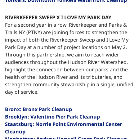
RIVERKEEPER SWEEP X I LOVE MY PARK DAY
For a second year in a row, Riverkeeper and Parks &
Trails NY (PTNY) are joining forces to strengthen the
impact of both the Riverkeeper Sweep and I Love My
Park Day at a number of project locations on May 2.
Through this partnership, we aim to reach wider
audiences throughout the Hudson River Watershed,
highlight the connection between our parks and the
health of the Hudson River and its tributaries, and
strengthen community stewardship in a single, unified
day of service.​​​​‌ ‍ ​‍​‍‌‍ ‌ ​‍‌‍‍‌‌‍‌ ‌‍‍‌‌‍ ‍​‍​‍​ ‍‍​‍​‍‌ ​ ‌‍​‌‌‍ ‍‌‍‍‌‌ ‌​‌ ‍‌​‍ ‍‌‍‍‌‌‍ ​‍​‍​‍ ​​‍​‍‌‍‍​‌ ​‍‌‍‌‌‌‍‌‍​‍​‍​ ‍‍​‍​‍‌‍‍​‌ ‌​‌ ‌​‌ ​​‌ ​ ​ ‍‍​‍ ​‍ ‌‍​ ‌‍ ‌‌ ​ ​‍ ‍‌‍ ‌‌‍​‌‌‍‍‌‌‍ ‍​‍ ‍​ ​‍​ ​​​ ​‍​ ‌​‌ ​‍‌‍‌‌‌‍‌​‌‍‌‌‌ ​ ‌‍‍‌‌‍‌ ‌‍ ‍​‍ ‍‌ ​‍‌‍‍‌‌ ‌‍‌‍‌‌‌ ​‍‌‍‍ ‌‍‌‌‌‍‌‌‌ ​​‌‍‌‌‌ ​‍​‍ ‍‌‍ ‌ ​‍‌‍‌ ​‍ ‌‍‍‌‌‍ ‍‌ ‌​‌‍‌‌‌‍ ‍‌ ‌​​‍ ‌‍‌‌‌‍‌​‌‍‍‌‌ ‌​​‍ ‌‍ ‌‌‍ ‌‍‌​‌‍‌‌​ ‌‌ ​​‌ ​‍‌‍‌‌‌ ​ ‌‍‌‌‌‍ ‍‌ ‌​‌‍​‌‌ ‌​‌‍‍‌‌‍ ‌‍ ‍​ ‍ ‌‍‍‌‌‍‌​​ ‌‌‍‌‍​ ‌ ​ ​‍​ ‌‍​ ​​​ ‍‌‌‍‌​​ ​‌​‍ ‌​ ‌​​ ‌‌​ ‌​​ ‍‌​‍ ‌​ ‌​​ ‍​​ ‌ ​ ​​​‍ ‌‌‍​‌​ ‌​‌‍‌‍​ ‍‌​‍ ‌​ ​ ​ ‌‌​ ​ ‌‍‌​​ ‌‌‌‍‌‌‌‍​‍​ ​‌​ ‌‌‌‍​ ‌‍‌​​ ‌‍​ ‍ ‌ ‌​‌ ‍‌‌ ​​‌‍‌‌​ ‌‌‍‌‌‌ ‌‍‌‍‌‌‌‍ ‍‌ ‌​​ ‍ ‌ ​​‌‍​‌‌ ‌​‌‍‍​​ ‌‌‍​ ‌‍ ‌‍ ‍‌ ‌​‌‍‌‌‌‍ ‍‌ ‌​​‍‌‌​ ‌‌‌​​‍‌‌ ‌‍‍ ‌‍‌‌‌ ‍‌​‍‌‌​ ​ ‌​‌​​‍‌‌​ ​ ‌​‌​​‍‌‌​ ​‍​ ​‍‌‍‌‌​ ‌​​ ‌​​ ‍​​ ​‌​ ​​‌‍​ ​ ​ ​ ​​‌‍‌‌​ ‌​​ ‌​​‍‌‌​ ​‍​ ​‍​‍‌‌​ ‌‌‌​‌​​‍ ‍‌‍​ ‌‍‍​‌‍‍‌‌‍ ​‌‍‌​‌ ​‍‌‍‌‌‌‍ ‍​‍‌‌​ ‌‌‌​​‍‌‌ ‌‍‍ ‌‍‌‌‌ ‍‌​‍‌‌​ ​ ‌​‌​​‍‌‌​ ​ ‌​‌​​‍‌‌​ ​‍​ ​‍​ ‌‍​ ‌ ​ ‌‍​ ‌ ​ ‌​​ ‍​‌‍​‌​ ‍‌​ ​‌​ ​ ‌‍‌‍​ ‌‍​‍‌‌​ ​‍​ ​‍​‍‌‌​ ‌‌‌​‌​​‍ ‍‌ ‌​‌‍‌‌‌ ‍​‌ ‌​​ ‌‍​‍‌‍​‌‌ ​ ‌‍‌‌‌‌‌‌‌ ​‍‌‍ ​​ ‌‌‍‍​‌ ‌​‌ ‌​‌ ​​‌ ​ ​‍‌‌​ ​ ‌​​‌​‍‌‌​ ​‍‌​‌‍​‍‌‌​ ​‍‌​‌‍‌‍​ ‌‍ ‌‌ ​ ​‍ ‍‌‍ ‌‌‍​‌‌‍‍‌‌‍ ‍​‍ ‍​ ​‍​ ​​​ ​‍​ ‌​‌ ​‍‌‍‌‌‌‍‌​‌‍‌‌‌ ​ ‌‍‍‌‌‍‌ ‌‍ ‍​‍ ‍‌ ​‍‌‍‍‌‌ ‌‍‌‍‌‌‌ ​‍‌‍‍ ‌‍‌‌‌‍‌‌‌ ​​‌‍‌‌‌ ​‍​‍ ‍‌‍ ‌ ​‍‌‍‌ ​‍‌‍‌‍‍‌‌‍‌​​ ‌‌‍‌‍​ ‌ ​ ​‍​ ‌‍​ ​​​ ‍‌‌‍‌​​ ​‌​‍ ‌​ ‌​​ ‌‌​ ‌​​ ‍‌​‍ ‌​ ‌​​ ‍​​ ‌ ​ ​​​‍ ‌‌‍​‌​ ‌​‌‍‌‍​ ‍‌​‍ ‌​ ​ ​ ‌‌​ ​ ‌‍‌​​ ‌‌‌‍‌‌‌‍​‍​ ​‌​ ‌‌‌‍​ ‌‍‌​​ ‌‍​‍‌‍‌ ‌​‌ ‍‌‌ ​​‌‍‌‌​ ‌‌‍‌‌‌ ‌‍‌‍‌‌‌‍ ‍‌ ‌​​‍‌‍‌ ​​‌‍​‌‌ ‌​‌‍‍​​ ‌‌‍​ ‌‍ ‌‍ ‍‌ ‌​‌‍‌‌‌‍ ‍‌ ‌​​‍‌‌​ ‌‌‌​​‍‌‌ ‌‍‍ ‌‍‌‌‌ ‍‌​‍‌‌​ ​ ‌​‌​​‍‌‌​ ​ ‌​‌​​‍‌‌​ ​‍​ ​‍‌‍‌‌​ ‌​​ ‌​​ ‍​​ ​‌​ ​​‌‍​ ​ ​ ​ ​​‌‍‌‌​ ‌​​ ‌​​‍‌‌​ ​‍​ ​‍​‍‌‌​ ‌‌‌​‌​​‍ ‍‌‍​ ‌‍‍​‌‍‍‌‌‍ ​‌‍‌​‌ ​‍‌‍‌‌‌‍ ‍​‍‌‌​ ‌‌‌​​‍‌‌ ‌‍‍ ‌‍‌‌‌ ‍‌​‍‌‌​ ​ ‌​‌​​‍‌‌​ ​ ‌​‌​​‍‌‌​ ​‍​ ​‍​ ‌‍​ ‌ ​ ‌‍​ ‌ ​ ‌​​ ‍​‌‍​‌​ ‍‌​ ​‌​ ​ ‌‍‌‍​ ‌‍​‍‌‌​ ​‍​ ​‍​‍‌‌​ ‌‌‌​‌​​‍ ‍‌ ‌​‌‍‌‌‌ ‍​‌ ‌​​‍‌‍‌ ​​‌‍‌‌‌ ​‍‌ ​ ‌ ​​‌‍‌‌‌‍​ ‌ ‌​‌‍‍‌‌ ‌‍‌‍‌‌​ ‌‌ ​​‌ ‌‌‌‍​‍‌‍ ​‌‍‍‌‌ ​ ‌‍‍​‌‍‌‌‌‍‌​​‍​‍‌ ‌
Bronx: Bronx Park Cleanup
Brooklyn: Valentino Pier Park Cleanup
Staatsburg: Norrie Point Environmental Center
Cleanup
Manhattan: Andrew Haswell Green Park Cleanup