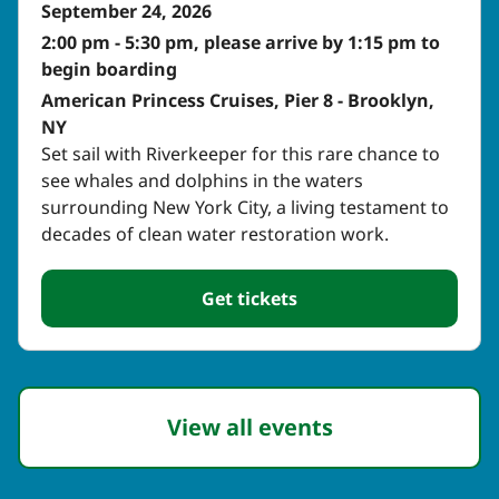
September 24, 2026
2:00 pm​​​​‌ ‍ ​‍​‍‌‍ ‌ ​‍‌‍‍‌‌‍‌ ‌‍‍‌‌‍ ‍​‍​‍​ ‍‍​‍​‍‌ ​ ‌‍​‌‌‍ ‍‌‍‍‌‌ ‌​‌ ‍‌​‍ ‍‌‍‍‌‌‍ ​‍​‍​‍ ​​‍​‍‌‍‍​‌ ​‍‌‍‌‌‌‍‌‍​‍​‍​ ‍‍​‍​‍‌‍‍​‌ ‌​‌ ‌​‌ ​​‌ ​ ​ ‍‍​‍ ​‍ ‌‍​ ‌‍ ‌‌ ​ ​‍ ‍‌‍ ‌‌‍​‌‌‍‍‌‌‍ ‍​‍ ‍​ ​‍​ ​​​ ​‍​ ‌​‌ ​‍‌‍‌‌‌‍‌​‌‍‌‌‌ ​ ‌‍‍‌‌‍‌ ‌‍ ‍​‍ ‍‌ ​‍‌‍‍‌‌ ‌‍‌‍‌‌‌ ​‍‌‍‍ ‌‍‌‌‌‍‌‌‌ ​​‌‍‌‌‌ ​‍​‍ ‍‌‍ ‌ ​‍‌‍‌ ​‍ ‌‍‍‌‌‍ ‍‌ ‌​‌‍‌‌‌‍ ‍‌ ‌​​‍ ‌‍‌‌‌‍‌​‌‍‍‌‌ ‌​​‍ ‌‍ ‌‌‍ ‌‍‌​‌‍‌‌​ ‌‌ ​​‌ ​‍‌‍‌‌‌ ​ ‌‍‌‌‌‍ ‍‌ ‌​‌‍​‌‌ ‌​‌‍‍‌‌‍ ‌‍ ‍​ ‍ ‌‍‍‌‌‍‌​​ ‌‌‍​‍​ ​‍​ ​‍‌‍‌​​ ​​​ ‍‌​ ‌‍​ ‍‌​‍ ‌‌‍‌​​ ​ ​ ‍‌‌‍​‍​‍ ‌​ ‌​​ ‌‍​ ‌ ‌‍​ ​‍ ‌​ ‍​​ ‌‌​ ‌ ​ ​ ​‍ ‌​ ‍‌​ ‍‌​ ‍​​ ‌ ​ ​​​ ‌‌​ ​‌​ ​‌​ ​‌‌‍‌‌​ ‌‌‌‍​‍​ ‍ ‌ ‌​‌ ‍‌‌ ​​‌‍‌‌​ ‌‌‍‌‌‌ ‌‍‌‍‌‌‌‍ ‍‌ ‌​​ ‍ ‌ ​​‌‍​‌‌ ‌​‌‍‍​​ ‌‌ ​ ‌ ‌​‌‍​‌‌ ​‍‌ ‌​‌‌‌​‌‍‍‌‌‍ ‌‌‍‌‌​ ‌‍​‍‌‍​‌‌ ​ ‌‍‌‌‌‌‌‌‌ ​‍‌‍ ​​ ‌‌‍‍​‌ ‌​‌ ‌​‌ ​​‌ ​ ​‍‌‌​ ​ ‌​​‌​‍‌‌​ ​‍‌​‌‍​‍‌‌​ ​‍‌​‌‍‌‍​ ‌‍ ‌‌ ​ ​‍ ‍‌‍ ‌‌‍​‌‌‍‍‌‌‍ ‍​‍ ‍​ ​‍​ ​​​ ​‍​ ‌​‌ ​‍‌‍‌‌‌‍‌​‌‍‌‌‌ ​ ‌‍‍‌‌‍‌ ‌‍ ‍​‍ ‍‌ ​‍‌‍‍‌‌ ‌‍‌‍‌‌‌ ​‍‌‍‍ ‌‍‌‌‌‍‌‌‌ ​​‌‍‌‌‌ ​‍​‍ ‍‌‍ ‌ ​‍‌‍‌ ​‍‌‍‌‍‍‌‌‍‌​​ ‌‌‍​‍​ ​‍​ ​‍‌‍‌​​ ​​​ ‍‌​ ‌‍​ ‍‌​‍ ‌‌‍‌​​ ​ ​ ‍‌‌‍​‍​‍ ‌​ ‌​​ ‌‍​ ‌ ‌‍​ ​‍ ‌​ ‍​​ ‌‌​ ‌ ​ ​ ​‍ ‌​ ‍‌​ ‍‌​ ‍​​ ‌ ​ ​​​ ‌‌​ ​‌​ ​‌​ ​‌‌‍‌‌​ ‌‌‌‍​‍​‍‌‍‌ ‌​‌ ‍‌‌ ​​‌‍‌‌​ ‌‌‍‌‌‌ ‌‍‌‍‌‌‌‍ ‍‌ ‌​​‍‌‍‌ ​​‌‍​‌‌ ‌​‌‍‍​​ ‌‌ ​ ‌ ‌​‌‍​‌‌ ​‍‌ ‌​‌‌‌​‌‍‍‌‌‍ ‌‌‍‌‌​‍‌‍‌ ​​‌‍‌‌‌ ​‍‌ ​ ‌ ​​‌‍‌‌‌‍​ ‌ ‌​‌‍‍‌‌ ‌‍‌‍‌‌​ ‌‌ ​​‌ ‌‌‌‍​‍‌‍ ​‌‍‍‌‌ ​ ‌‍‍​‌‍‌‌‌‍‌​​‍​‍‌ ‌
- 5:30 pm, please arrive by 1:15 pm to
begin boarding​​​​‌ ‍ ​‍​‍‌‍ ‌ ​‍‌‍‍‌‌‍‌ ‌‍‍‌‌‍ ‍​‍​‍​ ‍‍​‍​‍‌ ​ ‌‍​‌‌‍ ‍‌‍‍‌‌ ‌​‌ ‍‌​‍ ‍‌‍‍‌‌‍ ​‍​‍​‍ ​​‍​‍‌‍‍​‌ ​‍‌‍‌‌‌‍‌‍​‍​‍​ ‍‍​‍​‍‌‍‍​‌ ‌​‌ ‌​‌ ​​‌ ​ ​ ‍‍​‍ ​‍ ‌‍​ ‌‍ ‌‌ ​ ​‍ ‍‌‍ ‌‌‍​‌‌‍‍‌‌‍ ‍​‍ ‍​ ​‍​ ​​​ ​‍​ ‌​‌ ​‍‌‍‌‌‌‍‌​‌‍‌‌‌ ​ ‌‍‍‌‌‍‌ ‌‍ ‍​‍ ‍‌ ​‍‌‍‍‌‌ ‌‍‌‍‌‌‌ ​‍‌‍‍ ‌‍‌‌‌‍‌‌‌ ​​‌‍‌‌‌ ​‍​‍ ‍‌‍ ‌ ​‍‌‍‌ ​‍ ‌‍‍‌‌‍ ‍‌ ‌​‌‍‌‌‌‍ ‍‌ ‌​​‍ ‌‍‌‌‌‍‌​‌‍‍‌‌ ‌​​‍ ‌‍ ‌‌‍ ‌‍‌​‌‍‌‌​ ‌‌ ​​‌ ​‍‌‍‌‌‌ ​ ‌‍‌‌‌‍ ‍‌ ‌​‌‍​‌‌ ‌​‌‍‍‌‌‍ ‌‍ ‍​ ‍ ‌‍‍‌‌‍‌​​ ‌‌‍​‍​ ​‍​ ​‍‌‍‌​​ ​​​ ‍‌​ ‌‍​ ‍‌​‍ ‌‌‍‌​​ ​ ​ ‍‌‌‍​‍​‍ ‌​ ‌​​ ‌‍​ ‌ ‌‍​ ​‍ ‌​ ‍​​ ‌‌​ ‌ ​ ​ ​‍ ‌​ ‍‌​ ‍‌​ ‍​​ ‌ ​ ​​​ ‌‌​ ​‌​ ​‌​ ​‌‌‍‌‌​ ‌‌‌‍​‍​ ‍ ‌ ‌​‌ ‍‌‌ ​​‌‍‌‌​ ‌‌‍‌‌‌ ‌‍‌‍‌‌‌‍ ‍‌ ‌​​ ‍ ‌ ​​‌‍​‌‌ ‌​‌‍‍​​ ‌‌‍‌‌‌‍ ‍‌‍‌​‌‌‌​‌‍‍‌‌‍ ‌‌‍‌‌​ ‌‍​‍‌‍​‌‌ ​ ‌‍‌‌‌‌‌‌‌ ​‍‌‍ ​​ ‌‌‍‍​‌ ‌​‌ ‌​‌ ​​‌ ​ ​‍‌‌​ ​ ‌​​‌​‍‌‌​ ​‍‌​‌‍​‍‌‌​ ​‍‌​‌‍‌‍​ ‌‍ ‌‌ ​ ​‍ ‍‌‍ ‌‌‍​‌‌‍‍‌‌‍ ‍​‍ ‍​ ​‍​ ​​​ ​‍​ ‌​‌ ​‍‌‍‌‌‌‍‌​‌‍‌‌‌ ​ ‌‍‍‌‌‍‌ ‌‍ ‍​‍ ‍‌ ​‍‌‍‍‌‌ ‌‍‌‍‌‌‌ ​‍‌‍‍ ‌‍‌‌‌‍‌‌‌ ​​‌‍‌‌‌ ​‍​‍ ‍‌‍ ‌ ​‍‌‍‌ ​‍‌‍‌‍‍‌‌‍‌​​ ‌‌‍​‍​ ​‍​ ​‍‌‍‌​​ ​​​ ‍‌​ ‌‍​ ‍‌​‍ ‌‌‍‌​​ ​ ​ ‍‌‌‍​‍​‍ ‌​ ‌​​ ‌‍​ ‌ ‌‍​ ​‍ ‌​ ‍​​ ‌‌​ ‌ ​ ​ ​‍ ‌​ ‍‌​ ‍‌​ ‍​​ ‌ ​ ​​​ ‌‌​ ​‌​ ​‌​ ​‌‌‍‌‌​ ‌‌‌‍​‍​‍‌‍‌ ‌​‌ ‍‌‌ ​​‌‍‌‌​ ‌‌‍‌‌‌ ‌‍‌‍‌‌‌‍ ‍‌ ‌​​‍‌‍‌ ​​‌‍​‌‌ ‌​‌‍‍​​ ‌‌‍‌‌‌‍ ‍‌‍‌​‌‌‌​‌‍‍‌‌‍ ‌‌‍‌‌​‍‌‍‌ ​​‌‍‌‌‌ ​‍‌ ​ ‌ ​​‌‍‌‌‌‍​ ‌ ‌​‌‍‍‌‌ ‌‍‌‍‌‌​ ‌‌ ​​‌ ‌‌‌‍​‍‌‍ ​‌‍‍‌‌ ​ ‌‍‍​‌‍‌‌‌‍‌​​‍​‍‌ ‌
American Princess Cruises, Pier 8​​​​‌ ‍ ​‍​‍‌‍ ‌ ​‍‌‍‍‌‌‍‌ ‌‍‍‌‌‍ ‍​‍​‍​ ‍‍​‍​‍‌ ​ ‌‍​‌‌‍ ‍‌‍‍‌‌ ‌​‌ ‍‌​‍ ‍‌‍‍‌‌‍ ​‍​‍​‍ ​​‍​‍‌‍‍​‌ ​‍‌‍‌‌‌‍‌‍​‍​‍​ ‍‍​‍​‍‌‍‍​‌ ‌​‌ ‌​‌ ​​‌ ​ ​ ‍‍​‍ ​‍ ‌‍​ ‌‍ ‌‌ ​ ​‍ ‍‌‍ ‌‌‍​‌‌‍‍‌‌‍ ‍​‍ ‍​ ​‍​ ​​​ ​‍​ ‌​‌ ​‍‌‍‌‌‌‍‌​‌‍‌‌‌ ​ ‌‍‍‌‌‍‌ ‌‍ ‍​‍ ‍‌ ​‍‌‍‍‌‌ ‌‍‌‍‌‌‌ ​‍‌‍‍ ‌‍‌‌‌‍‌‌‌ ​​‌‍‌‌‌ ​‍​‍ ‍‌‍ ‌ ​‍‌‍‌ ​‍ ‌‍‍‌‌‍ ‍‌ ‌​‌‍‌‌‌‍ ‍‌ ‌​​‍ ‌‍‌‌‌‍‌​‌‍‍‌‌ ‌​​‍ ‌‍ ‌‌‍ ‌‍‌​‌‍‌‌​ ‌‌ ​​‌ ​‍‌‍‌‌‌ ​ ‌‍‌‌‌‍ ‍‌ ‌​‌‍​‌‌ ‌​‌‍‍‌‌‍ ‌‍ ‍​ ‍ ‌‍‍‌‌‍‌​​ ‌‌‍​‍​ ​‍​ ​‍‌‍‌​​ ​​​ ‍‌​ ‌‍​ ‍‌​‍ ‌‌‍‌​​ ​ ​ ‍‌‌‍​‍​‍ ‌​ ‌​​ ‌‍​ ‌ ‌‍​ ​‍ ‌​ ‍​​ ‌‌​ ‌ ​ ​ ​‍ ‌​ ‍‌​ ‍‌​ ‍​​ ‌ ​ ​​​ ‌‌​ ​‌​ ​‌​ ​‌‌‍‌‌​ ‌‌‌‍​‍​ ‍ ‌ ‌​‌ ‍‌‌ ​​‌‍‌‌​ ‌‌‍‌‌‌ ‌‍‌‍‌‌‌‍ ‍‌ ‌​​ ‍ ‌ ​​‌‍​‌‌ ‌​‌‍‍​​ ‌‌‍ ​‌‍ ‌‍​ ‌‍​‌‌ ‌​‌‍‍‌‌‍ ‌‍ ‍​‍ ‍‌ ‌​‌‍‍‌‌ ‌​‌‍ ​‌‍‌‌​ ‌‍​‍‌‍​‌‌ ​ ‌‍‌‌‌‌‌‌‌ ​‍‌‍ ​​ ‌‌‍‍​‌ ‌​‌ ‌​‌ ​​‌ ​ ​‍‌‌​ ​ ‌​​‌​‍‌‌​ ​‍‌​‌‍​‍‌‌​ ​‍‌​‌‍‌‍​ ‌‍ ‌‌ ​ ​‍ ‍‌‍ ‌‌‍​‌‌‍‍‌‌‍ ‍​‍ ‍​ ​‍​ ​​​ ​‍​ ‌​‌ ​‍‌‍‌‌‌‍‌​‌‍‌‌‌ ​ ‌‍‍‌‌‍‌ ‌‍ ‍​‍ ‍‌ ​‍‌‍‍‌‌ ‌‍‌‍‌‌‌ ​‍‌‍‍ ‌‍‌‌‌‍‌‌‌ ​​‌‍‌‌‌ ​‍​‍ ‍‌‍ ‌ ​‍‌‍‌ ​‍‌‍‌‍‍‌‌‍‌​​ ‌‌‍​‍​ ​‍​ ​‍‌‍‌​​ ​​​ ‍‌​ ‌‍​ ‍‌​‍ ‌‌‍‌​​ ​ ​ ‍‌‌‍​‍​‍ ‌​ ‌​​ ‌‍​ ‌ ‌‍​ ​‍ ‌​ ‍​​ ‌‌​ ‌ ​ ​ ​‍ ‌​ ‍‌​ ‍‌​ ‍​​ ‌ ​ ​​​ ‌‌​ ​‌​ ​‌​ ​‌‌‍‌‌​ ‌‌‌‍​‍​‍‌‍‌ ‌​‌ ‍‌‌ ​​‌‍‌‌​ ‌‌‍‌‌‌ ‌‍‌‍‌‌‌‍ ‍‌ ‌​​‍‌‍‌ ​​‌‍​‌‌ ‌​‌‍‍​​ ‌‌‍ ​‌‍ ‌‍​ ‌‍​‌‌ ‌​‌‍‍‌‌‍ ‌‍ ‍​‍ ‍‌ ‌​‌‍‍‌‌ ‌​‌‍ ​‌‍‌‌​‍‌‍‌ ​​‌‍‌‌‌ ​‍‌ ​ ‌ ​​‌‍‌‌‌‍​ ‌ ‌​‌‍‍‌‌ ‌‍‌‍‌‌​ ‌‌ ​​‌ ‌‌‌‍​‍‌‍ ​‌‍‍‌‌ ​ ‌‍‍​‌‍‌‌‌‍‌​​‍​‍‌ ‌
- Brooklyn​​​​‌ ‍ ​‍​‍‌‍ ‌ ​‍‌‍‍‌‌‍‌ ‌‍‍‌‌‍ ‍​‍​‍​ ‍‍​‍​‍‌ ​ ‌‍​‌‌‍ ‍‌‍‍‌‌ ‌​‌ ‍‌​‍ ‍‌‍‍‌‌‍ ​‍​‍​‍ ​​‍​‍‌‍‍​‌ ​‍‌‍‌‌‌‍‌‍​‍​‍​ ‍‍​‍​‍‌‍‍​‌ ‌​‌ ‌​‌ ​​‌ ​ ​ ‍‍​‍ ​‍ ‌‍​ ‌‍ ‌‌ ​ ​‍ ‍‌‍ ‌‌‍​‌‌‍‍‌‌‍ ‍​‍ ‍​ ​‍​ ​​​ ​‍​ ‌​‌ ​‍‌‍‌‌‌‍‌​‌‍‌‌‌ ​ ‌‍‍‌‌‍‌ ‌‍ ‍​‍ ‍‌ ​‍‌‍‍‌‌ ‌‍‌‍‌‌‌ ​‍‌‍‍ ‌‍‌‌‌‍‌‌‌ ​​‌‍‌‌‌ ​‍​‍ ‍‌‍ ‌ ​‍‌‍‌ ​‍ ‌‍‍‌‌‍ ‍‌ ‌​‌‍‌‌‌‍ ‍‌ ‌​​‍ ‌‍‌‌‌‍‌​‌‍‍‌‌ ‌​​‍ ‌‍ ‌‌‍ ‌‍‌​‌‍‌‌​ ‌‌ ​​‌ ​‍‌‍‌‌‌ ​ ‌‍‌‌‌‍ ‍‌ ‌​‌‍​‌‌ ‌​‌‍‍‌‌‍ ‌‍ ‍​ ‍ ‌‍‍‌‌‍‌​​ ‌‌‍​‍​ ​‍​ ​‍‌‍‌​​ ​​​ ‍‌​ ‌‍​ ‍‌​‍ ‌‌‍‌​​ ​ ​ ‍‌‌‍​‍​‍ ‌​ ‌​​ ‌‍​ ‌ ‌‍​ ​‍ ‌​ ‍​​ ‌‌​ ‌ ​ ​ ​‍ ‌​ ‍‌​ ‍‌​ ‍​​ ‌ ​ ​​​ ‌‌​ ​‌​ ​‌​ ​‌‌‍‌‌​ ‌‌‌‍​‍​ ‍ ‌ ‌​‌ ‍‌‌ ​​‌‍‌‌​ ‌‌‍‌‌‌ ‌‍‌‍‌‌‌‍ ‍‌ ‌​​ ‍ ‌ ​​‌‍​‌‌ ‌​‌‍‍​​ ‌‌‍ ​‌‍ ‌‍​ ‌‍​‌‌ ‌​‌‍‍‌‌‍ ‌‍ ‍​‍ ‍‌‍​ ‌‍‍‌‌ ‌​‌ ‍‌​ ‌‍​‍‌‍​‌‌ ​ ‌‍‌‌‌‌‌‌‌ ​‍‌‍ ​​ ‌‌‍‍​‌ ‌​‌ ‌​‌ ​​‌ ​ ​‍‌‌​ ​ ‌​​‌​‍‌‌​ ​‍‌​‌‍​‍‌‌​ ​‍‌​‌‍‌‍​ ‌‍ ‌‌ ​ ​‍ ‍‌‍ ‌‌‍​‌‌‍‍‌‌‍ ‍​‍ ‍​ ​‍​ ​​​ ​‍​ ‌​‌ ​‍‌‍‌‌‌‍‌​‌‍‌‌‌ ​ ‌‍‍‌‌‍‌ ‌‍ ‍​‍ ‍‌ ​‍‌‍‍‌‌ ‌‍‌‍‌‌‌ ​‍‌‍‍ ‌‍‌‌‌‍‌‌‌ ​​‌‍‌‌‌ ​‍​‍ ‍‌‍ ‌ ​‍‌‍‌ ​‍‌‍‌‍‍‌‌‍‌​​ ‌‌‍​‍​ ​‍​ ​‍‌‍‌​​ ​​​ ‍‌​ ‌‍​ ‍‌​‍ ‌‌‍‌​​ ​ ​ ‍‌‌‍​‍​‍ ‌​ ‌​​ ‌‍​ ‌ ‌‍​ ​‍ ‌​ ‍​​ ‌‌​ ‌ ​ ​ ​‍ ‌​ ‍‌​ ‍‌​ ‍​​ ‌ ​ ​​​ ‌‌​ ​‌​ ​‌​ ​‌‌‍‌‌​ ‌‌‌‍​‍​‍‌‍‌ ‌​‌ ‍‌‌ ​​‌‍‌‌​ ‌‌‍‌‌‌ ‌‍‌‍‌‌‌‍ ‍‌ ‌​​‍‌‍‌ ​​‌‍​‌‌ ‌​‌‍‍​​ ‌‌‍ ​‌‍ ‌‍​ ‌‍​‌‌ ‌​‌‍‍‌‌‍ ‌‍ ‍​‍ ‍‌‍​ ‌‍‍‌‌ ‌​‌ ‍‌​‍‌‍‌ ​​‌‍‌‌‌ ​‍‌ ​ ‌ ​​‌‍‌‌‌‍​ ‌ ‌​‌‍‍‌‌ ‌‍‌‍‌‌​ ‌‌ ​​‌ ‌‌‌‍​‍‌‍ ​‌‍‍‌‌ ​ ‌‍‍​‌‍‌‌‌‍‌​​‍​‍‌ ‌
,
NY​​​​‌ ‍ ​‍​‍‌‍ ‌ ​‍‌‍‍‌‌‍‌ ‌‍‍‌‌‍ ‍​‍​‍​ ‍‍​‍​‍‌ ​ ‌‍​‌‌‍ ‍‌‍‍‌‌ ‌​‌ ‍‌​‍ ‍‌‍‍‌‌‍ ​‍​‍​‍ ​​‍​‍‌‍‍​‌ ​‍‌‍‌‌‌‍‌‍​‍​‍​ ‍‍​‍​‍‌‍‍​‌ ‌​‌ ‌​‌ ​​‌ ​ ​ ‍‍​‍ ​‍ ‌‍​ ‌‍ ‌‌ ​ ​‍ ‍‌‍ ‌‌‍​‌‌‍‍‌‌‍ ‍​‍ ‍​ ​‍​ ​​​ ​‍​ ‌​‌ ​‍‌‍‌‌‌‍‌​‌‍‌‌‌ ​ ‌‍‍‌‌‍‌ ‌‍ ‍​‍ ‍‌ ​‍‌‍‍‌‌ ‌‍‌‍‌‌‌ ​‍‌‍‍ ‌‍‌‌‌‍‌‌‌ ​​‌‍‌‌‌ ​‍​‍ ‍‌‍ ‌ ​‍‌‍‌ ​‍ ‌‍‍‌‌‍ ‍‌ ‌​‌‍‌‌‌‍ ‍‌ ‌​​‍ ‌‍‌‌‌‍‌​‌‍‍‌‌ ‌​​‍ ‌‍ ‌‌‍ ‌‍‌​‌‍‌‌​ ‌‌ ​​‌ ​‍‌‍‌‌‌ ​ ‌‍‌‌‌‍ ‍‌ ‌​‌‍​‌‌ ‌​‌‍‍‌‌‍ ‌‍ ‍​ ‍ ‌‍‍‌‌‍‌​​ ‌‌‍​‍​ ​‍​ ​‍‌‍‌​​ ​​​ ‍‌​ ‌‍​ ‍‌​‍ ‌‌‍‌​​ ​ ​ ‍‌‌‍​‍​‍ ‌​ ‌​​ ‌‍​ ‌ ‌‍​ ​‍ ‌​ ‍​​ ‌‌​ ‌ ​ ​ ​‍ ‌​ ‍‌​ ‍‌​ ‍​​ ‌ ​ ​​​ ‌‌​ ​‌​ ​‌​ ​‌‌‍‌‌​ ‌‌‌‍​‍​ ‍ ‌ ‌​‌ ‍‌‌ ​​‌‍‌‌​ ‌‌‍‌‌‌ ‌‍‌‍‌‌‌‍ ‍‌ ‌​​ ‍ ‌ ​​‌‍​‌‌ ‌​‌‍‍​​ ‌‌‍ ​‌‍ ‌‍​ ‌‍​‌‌ ‌​‌‍‍‌‌‍ ‌‍ ‍​‍ ‍‌ ​ ‌ ‌​‌‍​‌‌ ‌​‌‍‌‌​ ‌‍​‍‌‍​‌‌ ​ ‌‍‌‌‌‌‌‌‌ ​‍‌‍ ​​ ‌‌‍‍​‌ ‌​‌ ‌​‌ ​​‌ ​ ​‍‌‌​ ​ ‌​​‌​‍‌‌​ ​‍‌​‌‍​‍‌‌​ ​‍‌​‌‍‌‍​ ‌‍ ‌‌ ​ ​‍ ‍‌‍ ‌‌‍​‌‌‍‍‌‌‍ ‍​‍ ‍​ ​‍​ ​​​ ​‍​ ‌​‌ ​‍‌‍‌‌‌‍‌​‌‍‌‌‌ ​ ‌‍‍‌‌‍‌ ‌‍ ‍​‍ ‍‌ ​‍‌‍‍‌‌ ‌‍‌‍‌‌‌ ​‍‌‍‍ ‌‍‌‌‌‍‌‌‌ ​​‌‍‌‌‌ ​‍​‍ ‍‌‍ ‌ ​‍‌‍‌ ​‍‌‍‌‍‍‌‌‍‌​​ ‌‌‍​‍​ ​‍​ ​‍‌‍‌​​ ​​​ ‍‌​ ‌‍​ ‍‌​‍ ‌‌‍‌​​ ​ ​ ‍‌‌‍​‍​‍ ‌​ ‌​​ ‌‍​ ‌ ‌‍​ ​‍ ‌​ ‍​​ ‌‌​ ‌ ​ ​ ​‍ ‌​ ‍‌​ ‍‌​ ‍​​ ‌ ​ ​​​ ‌‌​ ​‌​ ​‌​ ​‌‌‍‌‌​ ‌‌‌‍​‍​‍‌‍‌ ‌​‌ ‍‌‌ ​​‌‍‌‌​ ‌‌‍‌‌‌ ‌‍‌‍‌‌‌‍ ‍‌ ‌​​‍‌‍‌ ​​‌‍​‌‌ ‌​‌‍‍​​ ‌‌‍ ​‌‍ ‌‍​ ‌‍​‌‌ ‌​‌‍‍‌‌‍ ‌‍ ‍​‍ ‍‌ ​ ‌ ‌​‌‍​‌‌ ‌​‌‍‌‌​‍‌‍‌ ​​‌‍‌‌‌ ​‍‌ ​ ‌ ​​‌‍‌‌‌‍​ ‌ ‌​‌‍‍‌‌ ‌‍‌‍‌‌​ ‌‌ ​​‌ ‌‌‌‍​‍‌‍ ​‌‍‍‌‌ ​ ‌‍‍​‌‍‌‌‌‍‌​​‍​‍‌ ‌
Set sail with Riverkeeper for this rare chance to
see whales and dolphins in the waters
surrounding New York City, a living testament to
decades of clean water restoration work. ​​​​‌ ‍ ​‍​‍‌‍ ‌ ​‍‌‍‍‌‌‍‌ ‌‍‍‌‌‍ ‍​‍​‍​ ‍‍​‍​‍‌ ​ ‌‍​‌‌‍ ‍‌‍‍‌‌ ‌​‌ ‍‌​‍ ‍‌‍‍‌‌‍ ​‍​‍​‍ ​​‍​‍‌‍‍​‌ ​‍‌‍‌‌‌‍‌‍​‍​‍​ ‍‍​‍​‍‌‍‍​‌ ‌​‌ ‌​‌ ​​‌ ​ ​ ‍‍​‍ ​‍ ‌‍​ ‌‍ ‌‌ ​ ​‍ ‍‌‍ ‌‌‍​‌‌‍‍‌‌‍ ‍​‍ ‍​ ​‍​ ​​​ ​‍​ ‌​‌ ​‍‌‍‌‌‌‍‌​‌‍‌‌‌ ​ ‌‍‍‌‌‍‌ ‌‍ ‍​‍ ‍‌ ​‍‌‍‍‌‌ ‌‍‌‍‌‌‌ ​‍‌‍‍ ‌‍‌‌‌‍‌‌‌ ​​‌‍‌‌‌ ​‍​‍ ‍‌‍ ‌ ​‍‌‍‌ ​‍ ‌‍‍‌‌‍ ‍‌ ‌​‌‍‌‌‌‍ ‍‌ ‌​​‍ ‌‍‌‌‌‍‌​‌‍‍‌‌ ‌​​‍ ‌‍ ‌‌‍ ‌‍‌​‌‍‌‌​ ‌‌ ​​‌ ​‍‌‍‌‌‌ ​ ‌‍‌‌‌‍ ‍‌ ‌​‌‍​‌‌ ‌​‌‍‍‌‌‍ ‌‍ ‍​ ‍ ‌‍‍‌‌‍‌​​ ‌‌‍​‍​ ​‍​ ​‍‌‍‌​​ ​​​ ‍‌​ ‌‍​ ‍‌​‍ ‌‌‍‌​​ ​ ​ ‍‌‌‍​‍​‍ ‌​ ‌​​ ‌‍​ ‌ ‌‍​ ​‍ ‌​ ‍​​ ‌‌​ ‌ ​ ​ ​‍ ‌​ ‍‌​ ‍‌​ ‍​​ ‌ ​ ​​​ ‌‌​ ​‌​ ​‌​ ​‌‌‍‌‌​ ‌‌‌‍​‍​ ‍ ‌ ‌​‌ ‍‌‌ ​​‌‍‌‌​ ‌‌‍‌‌‌ ‌‍‌‍‌‌‌‍ ‍‌ ‌​​ ‍ ‌ ​​‌‍​‌‌ ‌​‌‍‍​​ ‌‌ ​ ‌‍‍​‌‍ ‌ ​‍‌ ‌​‌​‌​‌‍‌‌‌ ​ ‌‍​ ‌ ​‍‌‍‍‌‌ ​​‌ ‌​‌‍‍‌‌‍ ‌‍ ‍​ ‌‍​‍‌‍​‌‌ ​ ‌‍‌‌‌‌‌‌‌ ​‍‌‍ ​​ ‌‌‍‍​‌ ‌​‌ ‌​‌ ​​‌ ​ ​‍‌‌​ ​ ‌​​‌​‍‌‌​ ​‍‌​‌‍​‍‌‌​ ​‍‌​‌‍‌‍​ ‌‍ ‌‌ ​ ​‍ ‍‌‍ ‌‌‍​‌‌‍‍‌‌‍ ‍​‍ ‍​ ​‍​ ​​​ ​‍​ ‌​‌ ​‍‌‍‌‌‌‍‌​‌‍‌‌‌ ​ ‌‍‍‌‌‍‌ ‌‍ ‍​‍ ‍‌ ​‍‌‍‍‌‌ ‌‍‌‍‌‌‌ ​‍‌‍‍ ‌‍‌‌‌‍‌‌‌ ​​‌‍‌‌‌ ​‍​‍ ‍‌‍ ‌ ​‍‌‍‌ ​‍‌‍‌‍‍‌‌‍‌​​ ‌‌‍​‍​ ​‍​ ​‍‌‍‌​​ ​​​ ‍‌​ ‌‍​ ‍‌​‍ ‌‌‍‌​​ ​ ​ ‍‌‌‍​‍​‍ ‌​ ‌​​ ‌‍​ ‌ ‌‍​ ​‍ ‌​ ‍​​ ‌‌​ ‌ ​ ​ ​‍ ‌​ ‍‌​ ‍‌​ ‍​​ ‌ ​ ​​​ ‌‌​ ​‌​ ​‌​ ​‌‌‍‌‌​ ‌‌‌‍​‍​‍‌‍‌ ‌​‌ ‍‌‌ ​​‌‍‌‌​ ‌‌‍‌‌‌ ‌‍‌‍‌‌‌‍ ‍‌ ‌​​‍‌‍‌ ​​‌‍​‌‌ ‌​‌‍‍​​ ‌‌ ​ ‌‍‍​‌‍ ‌ ​‍‌ ‌​‌​‌​‌‍‌‌‌ ​ ‌‍​ ‌ ​‍‌‍‍‌‌ ​​‌ ‌​‌‍‍‌‌‍ ‌‍ ‍​‍‌‍‌ ​​‌‍‌‌‌ ​‍‌ ​ ‌ ​​‌‍‌‌‌‍​ ‌ ‌​‌‍‍‌‌ ‌‍‌‍‌‌​ ‌‌ ​​‌ ‌‌‌‍​‍‌‍ ​‌‍‍‌‌ ​ ‌‍‍​‌‍‌‌‌‍‌​​‍​‍‌ ‌
Get tickets​​​​‌ ‍ ​‍​‍‌‍ ‌ ​‍‌‍‍‌‌‍‌ ‌‍‍‌‌‍ ‍​‍​‍​ ‍‍​‍​‍‌ ​ ‌‍​‌‌‍ ‍‌‍‍‌‌ ‌​‌ ‍‌​‍ ‍‌‍‍‌‌‍ ​‍​‍​‍ ​​‍​‍‌‍‍​‌ ​‍‌‍‌‌‌‍‌‍​‍​‍​ ‍‍​‍​‍‌‍‍​‌ ‌​‌ ‌​‌ ​​‌ ​ ​ ‍‍​‍ ​‍ ‌‍​ ‌‍ ‌‌ ​ ​‍ ‍‌‍ ‌‌‍​‌‌‍‍‌‌‍ ‍​‍ ‍​ ​‍​ ​​​ ​‍​ ‌​‌ ​‍‌‍‌‌‌‍‌​‌‍‌‌‌ ​ ‌‍‍‌‌‍‌ ‌‍ ‍​‍ ‍‌ ​‍‌‍‍‌‌ ‌‍‌‍‌‌‌ ​‍‌‍‍ ‌‍‌‌‌‍‌‌‌ ​​‌‍‌‌‌ ​‍​‍ ‍‌‍ ‌ ​‍‌‍‌ ​‍ ‌‍‍‌‌‍ ‍‌ ‌​‌‍‌‌‌‍ ‍‌ ‌​​‍ ‌‍‌‌‌‍‌​‌‍‍‌‌ ‌​​‍ ‌‍ ‌‌‍ ‌‍‌​‌‍‌‌​ ‌‌ ​​‌ ​‍‌‍‌‌‌ ​ ‌‍‌‌‌‍ ‍‌ ‌​‌‍​‌‌ ‌​‌‍‍‌‌‍ ‌‍ ‍​ ‍ ‌‍‍‌‌‍‌​​ ‌‌‍​‍​ ​‍​ ​‍‌‍‌​​ ​​​ ‍‌​ ‌‍​ ‍‌​‍ ‌‌‍‌​​ ​ ​ ‍‌‌‍​‍​‍ ‌​ ‌​​ ‌‍​ ‌ ‌‍​ ​‍ ‌​ ‍​​ ‌‌​ ‌ ​ ​ ​‍ ‌​ ‍‌​ ‍‌​ ‍​​ ‌ ​ ​​​ ‌‌​ ​‌​ ​‌​ ​‌‌‍‌‌​ ‌‌‌‍​‍​ ‍ ‌ ‌​‌ ‍‌‌ ​​‌‍‌‌​ ‌‌‍‌‌‌ ‌‍‌‍‌‌‌‍ ‍‌ ‌​​ ‍ ‌ ​​‌‍​‌‌ ‌​‌‍‍​​ ‌‌‍​‍‌ ‌‌‌ ‌​‌ ‌​‌‍ ‌‍ ‍​‍ ‍‌ ‌​‌‍‌‌‌ ‍​‌ ‌​​ ‌‍​‍‌‍​‌‌ ​ ‌‍‌‌‌‌‌‌‌ ​‍‌‍ ​​ ‌‌‍‍​‌ ‌​‌ ‌​‌ ​​‌ ​ ​‍‌‌​ ​ ‌​​‌​‍‌‌​ ​‍‌​‌‍​‍‌‌​ ​‍‌​‌‍‌‍​ ‌‍ ‌‌ ​ ​‍ ‍‌‍ ‌‌‍​‌‌‍‍‌‌‍ ‍​‍ ‍​ ​‍​ ​​​ ​‍​ ‌​‌ ​‍‌‍‌‌‌‍‌​‌‍‌‌‌ ​ ‌‍‍‌‌‍‌ ‌‍ ‍​‍ ‍‌ ​‍‌‍‍‌‌ ‌‍‌‍‌‌‌ ​‍‌‍‍ ‌‍‌‌‌‍‌‌‌ ​​‌‍‌‌‌ ​‍​‍ ‍‌‍ ‌ ​‍‌‍‌ ​‍‌‍‌‍‍‌‌‍‌​​ ‌‌‍​‍​ ​‍​ ​‍‌‍‌​​ ​​​ ‍‌​ ‌‍​ ‍‌​‍ ‌‌‍‌​​ ​ ​ ‍‌‌‍​‍​‍ ‌​ ‌​​ ‌‍​ ‌ ‌‍​ ​‍ ‌​ ‍​​ ‌‌​ ‌ ​ ​ ​‍ ‌​ ‍‌​ ‍‌​ ‍​​ ‌ ​ ​​​ ‌‌​ ​‌​ ​‌​ ​‌‌‍‌‌​ ‌‌‌‍​‍​‍‌‍‌ ‌​‌ ‍‌‌ ​​‌‍‌‌​ ‌‌‍‌‌‌ ‌‍‌‍‌‌‌‍ ‍‌ ‌​​‍‌‍‌ ​​‌‍​‌‌ ‌​‌‍‍​​ ‌‌‍​‍‌ ‌‌‌ ‌​‌ ‌​‌‍ ‌‍ ‍​‍ ‍‌ ‌​‌‍‌‌‌ ‍​‌ ‌​​‍‌‍‌ ​​‌‍‌‌‌ ​‍‌ ​ ‌ ​​‌‍‌‌‌‍​ ‌ ‌​‌‍‍‌‌ ‌‍‌‍‌‌​ ‌‌ ​​‌ ‌‌‌‍​‍‌‍ ​‌‍‍‌‌ ​ ‌‍‍​‌‍‌‌‌‍‌​​‍​‍‌ ‌
View all events