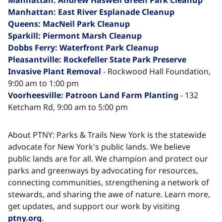
Manhattan: East River Esplanade Cleanup
Queens: MacNeil Park Cleanup
Sparkill: Piermont Marsh Cleanup
Dobbs Ferry: Waterfront Park Cleanup​​​​‌ ‍ ​‍​‍‌‍ ‌ ​‍‌‍‍‌‌‍‌ ‌‍‍‌‌‍ ‍​‍​‍​ ‍‍​‍​‍‌ ​ ‌‍​‌‌‍ ‍‌‍‍‌‌ ‌​‌ ‍‌​‍ ‍‌‍‍‌‌‍ ​‍​‍​‍ ​​‍​‍‌‍‍​‌ ​‍‌‍‌‌‌‍‌‍​‍​‍​ ‍‍​‍​‍‌‍‍​‌ ‌​‌ ‌​‌ ​​‌ ​ ​ ‍‍​‍ ​‍ ‌‍​ ‌‍ ‌‌ ​ ​‍ ‍‌‍ ‌‌‍​‌‌‍‍‌‌‍ ‍​‍ ‍​ ​‍​ ​​​ ​‍​ ‌​‌ ​‍‌‍‌‌‌‍‌​‌‍‌‌‌ ​ ‌‍‍‌‌‍‌ ‌‍ ‍​‍ ‍‌ ​‍‌‍‍‌‌ ‌‍‌‍‌‌‌ ​‍‌‍‍ ‌‍‌‌‌‍‌‌‌ ​​‌‍‌‌‌ ​‍​‍ ‍‌‍ ‌ ​‍‌‍‌ ​‍ ‌‍‍‌‌‍ ‍‌ ‌​‌‍‌‌‌‍ ‍‌ ‌​​‍ ‌‍‌‌‌‍‌​‌‍‍‌‌ ‌​​‍ ‌‍ ‌‌‍ ‌‍‌​‌‍‌‌​ ‌‌ ​​‌ ​‍‌‍‌‌‌ ​ ‌‍‌‌‌‍ ‍‌ ‌​‌‍​‌‌ ‌​‌‍‍‌‌‍ ‌‍ ‍​ ‍ ‌‍‍‌‌‍‌​​ ‌‌‍‌‍​ ‌ ​ ​‍​ ‌‍​ ​​​ ‍‌‌‍‌​​ ​‌​‍ ‌​ ‌​​ ‌‌​ ‌​​ ‍‌​‍ ‌​ ‌​​ ‍​​ ‌ ​ ​​​‍ ‌‌‍​‌​ ‌​‌‍‌‍​ ‍‌​‍ ‌​ ​ ​ ‌‌​ ​ ‌‍‌​​ ‌‌‌‍‌‌‌‍​‍​ ​‌​ ‌‌‌‍​ ‌‍‌​​ ‌‍​ ‍ ‌ ‌​‌ ‍‌‌ ​​‌‍‌‌​ ‌‌‍‌‌‌ ‌‍‌‍‌‌‌‍ ‍‌ ‌​​ ‍ ‌ ​​‌‍​‌‌ ‌​‌‍‍​​ ‌‌‍​ ‌‍ ‌‍ ‍‌ ‌​‌‍‌‌‌‍ ‍‌ ‌​​‍‌‌​ ‌‌‌​​‍‌‌ ‌‍‍ ‌‍‌‌‌ ‍‌​‍‌‌​ ​ ‌​‌​​‍‌‌​ ​ ‌​‌​​‍‌‌​ ​‍​ ​‍​ ‌‍‌‍‌‍​ ​‍‌‍​‍​ ‍​‌‍​‌​ ​​​ ‍‌​ ​​‌‍​‌​ ​ ‌‍​ ​‍‌‌​ ​‍​ ​‍​‍‌‌​ ‌‌‌​‌​​‍ ‍‌‍​ ‌‍‍​‌‍‍‌‌‍ ​‌‍‌​‌ ​‍‌‍‌‌‌‍ ‍​‍‌‌​ ‌‌‌​​‍‌‌ ‌‍‍ ‌‍‌‌‌ ‍‌​‍‌‌​ ​ ‌​‌​​‍‌‌​ ​ ‌​‌​​‍‌‌​ ​‍​ ​‍​ ‌‌‌‍‌‍​ ‍​​ ‍​‌‍‌‍‌‍​‍​ ‌​​ ​‌​ ‍‌​ ‌‍‌‍​‍​ ‍​​‍‌‌​ ​‍​ ​‍​‍‌‌​ ‌‌‌​‌​​‍ ‍‌ ‌​‌‍‌‌‌ ‍​‌ ‌​​ ‌‍​‍‌‍​‌‌ ​ ‌‍‌‌‌‌‌‌‌ ​‍‌‍ ​​ ‌‌‍‍​‌ ‌​‌ ‌​‌ ​​‌ ​ ​‍‌‌​ ​ ‌​​‌​‍‌‌​ ​‍‌​‌‍​‍‌‌​ ​‍‌​‌‍‌‍​ ‌‍ ‌‌ ​ ​‍ ‍‌‍ ‌‌‍​‌‌‍‍‌‌‍ ‍​‍ ‍​ ​‍​ ​​​ ​‍​ ‌​‌ ​‍‌‍‌‌‌‍‌​‌‍‌‌‌ ​ ‌‍‍‌‌‍‌ ‌‍ ‍​‍ ‍‌ ​‍‌‍‍‌‌ ‌‍‌‍‌‌‌ ​‍‌‍‍ ‌‍‌‌‌‍‌‌‌ ​​‌‍‌‌‌ ​‍​‍ ‍‌‍ ‌ ​‍‌‍‌ ​‍‌‍‌‍‍‌‌‍‌​​ ‌‌‍‌‍​ ‌ ​ ​‍​ ‌‍​ ​​​ ‍‌‌‍‌​​ ​‌​‍ ‌​ ‌​​ ‌‌​ ‌​​ ‍‌​‍ ‌​ ‌​​ ‍​​ ‌ ​ ​​​‍ ‌‌‍​‌​ ‌​‌‍‌‍​ ‍‌​‍ ‌​ ​ ​ ‌‌​ ​ ‌‍‌​​ ‌‌‌‍‌‌‌‍​‍​ ​‌​ ‌‌‌‍​ ‌‍‌​​ ‌‍​‍‌‍‌ ‌​‌ ‍‌‌ ​​‌‍‌‌​ ‌‌‍‌‌‌ ‌‍‌‍‌‌‌‍ ‍‌ ‌​​‍‌‍‌ ​​‌‍​‌‌ ‌​‌‍‍​​ ‌‌‍​ ‌‍ ‌‍ ‍‌ ‌​‌‍‌‌‌‍ ‍‌ ‌​​‍‌‌​ ‌‌‌​​‍‌‌ ‌‍‍ ‌‍‌‌‌ ‍‌​‍‌‌​ ​ ‌​‌​​‍‌‌​ ​ ‌​‌​​‍‌‌​ ​‍​ ​‍​ ‌‍‌‍‌‍​ ​‍‌‍​‍​ ‍​‌‍​‌​ ​​​ ‍‌​ ​​‌‍​‌​ ​ ‌‍​ ​‍‌‌​ ​‍​ ​‍​‍‌‌​ ‌‌‌​‌​​‍ ‍‌‍​ ‌‍‍​‌‍‍‌‌‍ ​‌‍‌​‌ ​‍‌‍‌‌‌‍ ‍​‍‌‌​ ‌‌‌​​‍‌‌ ‌‍‍ ‌‍‌‌‌ ‍‌​‍‌‌​ ​ ‌​‌​​‍‌‌​ ​ ‌​‌​​‍‌‌​ ​‍​ ​‍​ ‌‌‌‍‌‍​ ‍​​ ‍​‌‍‌‍‌‍​‍​ ‌​​ ​‌​ ‍‌​ ‌‍‌‍​‍​ ‍​​‍‌‌​ ​‍​ ​‍​‍‌‌​ ‌‌‌​‌​​‍ ‍‌ ‌​‌‍‌‌‌ ‍​‌ ‌​​‍‌‍‌ ​​‌‍‌‌‌ ​‍‌ ​ ‌ ​​‌‍‌‌‌‍​ ‌ ‌​‌‍‍‌‌ ‌‍‌‍‌‌​ ‌‌ ​​‌ ‌‌‌‍​‍‌‍ ​‌‍‍‌‌ ​ ‌‍‍​‌‍‌‌‌‍‌​​‍​‍‌ ‌
Pleasantville: Rockefeller State Park Preserve
Invasive Plant Removal
- Rockwood Hall Foundation,
9:00 am to 1:00 pm
Voorheesville: Patroon Land Farm Planting
- 132
Ketcham Rd, 9:00 am to 5:00 pm​​​​‌ ‍ ​‍​‍‌‍ ‌ ​‍‌‍‍‌‌‍‌ ‌‍‍‌‌‍ ‍​‍​‍​ ‍‍​‍​‍‌ ​ ‌‍​‌‌‍ ‍‌‍‍‌‌ ‌​‌ ‍‌​‍ ‍‌‍‍‌‌‍ ​‍​‍​‍ ​​‍​‍‌‍‍​‌ ​‍‌‍‌‌‌‍‌‍​‍​‍​ ‍‍​‍​‍‌‍‍​‌ ‌​‌ ‌​‌ ​​‌ ​ ​ ‍‍​‍ ​‍ ‌‍​ ‌‍ ‌‌ ​ ​‍ ‍‌‍ ‌‌‍​‌‌‍‍‌‌‍ ‍​‍ ‍​ ​‍​ ​​​ ​‍​ ‌​‌ ​‍‌‍‌‌‌‍‌​‌‍‌‌‌ ​ ‌‍‍‌‌‍‌ ‌‍ ‍​‍ ‍‌ ​‍‌‍‍‌‌ ‌‍‌‍‌‌‌ ​‍‌‍‍ ‌‍‌‌‌‍‌‌‌ ​​‌‍‌‌‌ ​‍​‍ ‍‌‍ ‌ ​‍‌‍‌ ​‍ ‌‍‍‌‌‍ ‍‌ ‌​‌‍‌‌‌‍ ‍‌ ‌​​‍ ‌‍‌‌‌‍‌​‌‍‍‌‌ ‌​​‍ ‌‍ ‌‌‍ ‌‍‌​‌‍‌‌​ ‌‌ ​​‌ ​‍‌‍‌‌‌ ​ ‌‍‌‌‌‍ ‍‌ ‌​‌‍​‌‌ ‌​‌‍‍‌‌‍ ‌‍ ‍​ ‍ ‌‍‍‌‌‍‌​​ ‌‌‍‌‍​ ‌ ​ ​‍​ ‌‍​ ​​​ ‍‌‌‍‌​​ ​‌​‍ ‌​ ‌​​ ‌‌​ ‌​​ ‍‌​‍ ‌​ ‌​​ ‍​​ ‌ ​ ​​​‍ ‌‌‍​‌​ ‌​‌‍‌‍​ ‍‌​‍ ‌​ ​ ​ ‌‌​ ​ ‌‍‌​​ ‌‌‌‍‌‌‌‍​‍​ ​‌​ ‌‌‌‍​ ‌‍‌​​ ‌‍​ ‍ ‌ ‌​‌ ‍‌‌ ​​‌‍‌‌​ ‌‌‍‌‌‌ ‌‍‌‍‌‌‌‍ ‍‌ ‌​​ ‍ ‌ ​​‌‍​‌‌ ‌​‌‍‍​​ ‌‌‍​ ‌‍ ‌‍ ‍‌ ‌​‌‍‌‌‌‍ ‍‌ ‌​​‍‌‌​ ‌‌‌​​‍‌‌ ‌‍‍ ‌‍‌‌‌ ‍‌​‍‌‌​ ​ ‌​‌​​‍‌‌​ ​ ‌​‌​​‍‌‌​ ​‍​ ​‍​ ‌‍‌‍‌‍​ ​‍‌‍​‍​ ‍​‌‍​‌​ ​​​ ‍‌​ ​​‌‍​‌​ ​ ‌‍​ ​‍‌‌​ ​‍​ ​‍​‍‌‌​ ‌‌‌​‌​​‍ ‍‌‍​ ‌‍‍​‌‍‍‌‌‍ ​‌‍‌​‌ ​‍‌‍‌‌‌‍ ‍​‍‌‌​ ‌‌‌​​‍‌‌ ‌‍‍ ‌‍‌‌‌ ‍‌​‍‌‌​ ​ ‌​‌​​‍‌‌​ ​ ‌​‌​​‍‌‌​ ​‍​ ​‍‌‍​‌‌‍​ ‌‍‌‍​ ​‍​ ‌‍​ ‍‌‌‍‌‌‌‍‌‌​ ​‍​ ‌ ‌‍‌‍​ ‌​​‍‌‌​ ​‍​ ​‍​‍‌‌​ ‌‌‌​‌​​‍ ‍‌ ‌​‌‍‌‌‌ ‍​‌ ‌​​ ‌‍​‍‌‍​‌‌ ​ ‌‍‌‌‌‌‌‌‌ ​‍‌‍ ​​ ‌‌‍‍​‌ ‌​‌ ‌​‌ ​​‌ ​ ​‍‌‌​ ​ ‌​​‌​‍‌‌​ ​‍‌​‌‍​‍‌‌​ ​‍‌​‌‍‌‍​ ‌‍ ‌‌ ​ ​‍ ‍‌‍ ‌‌‍​‌‌‍‍‌‌‍ ‍​‍ ‍​ ​‍​ ​​​ ​‍​ ‌​‌ ​‍‌‍‌‌‌‍‌​‌‍‌‌‌ ​ ‌‍‍‌‌‍‌ ‌‍ ‍​‍ ‍‌ ​‍‌‍‍‌‌ ‌‍‌‍‌‌‌ ​‍‌‍‍ ‌‍‌‌‌‍‌‌‌ ​​‌‍‌‌‌ ​‍​‍ ‍‌‍ ‌ ​‍‌‍‌ ​‍‌‍‌‍‍‌‌‍‌​​ ‌‌‍‌‍​ ‌ ​ ​‍​ ‌‍​ ​​​ ‍‌‌‍‌​​ ​‌​‍ ‌​ ‌​​ ‌‌​ ‌​​ ‍‌​‍ ‌​ ‌​​ ‍​​ ‌ ​ ​​​‍ ‌‌‍​‌​ ‌​‌‍‌‍​ ‍‌​‍ ‌​ ​ ​ ‌‌​ ​ ‌‍‌​​ ‌‌‌‍‌‌‌‍​‍​ ​‌​ ‌‌‌‍​ ‌‍‌​​ ‌‍​‍‌‍‌ ‌​‌ ‍‌‌ ​​‌‍‌‌​ ‌‌‍‌‌‌ ‌‍‌‍‌‌‌‍ ‍‌ ‌​​‍‌‍‌ ​​‌‍​‌‌ ‌​‌‍‍​​ ‌‌‍​ ‌‍ ‌‍ ‍‌ ‌​‌‍‌‌‌‍ ‍‌ ‌​​‍‌‌​ ‌‌‌​​‍‌‌ ‌‍‍ ‌‍‌‌‌ ‍‌​‍‌‌​ ​ ‌​‌​​‍‌‌​ ​ ‌​‌​​‍‌‌​ ​‍​ ​‍​ ‌‍‌‍‌‍​ ​‍‌‍​‍​ ‍​‌‍​‌​ ​​​ ‍‌​ ​​‌‍​‌​ ​ ‌‍​ ​‍‌‌​ ​‍​ ​‍​‍‌‌​ ‌‌‌​‌​​‍ ‍‌‍​ ‌‍‍​‌‍‍‌‌‍ ​‌‍‌​‌ ​‍‌‍‌‌‌‍ ‍​‍‌‌​ ‌‌‌​​‍‌‌ ‌‍‍ ‌‍‌‌‌ ‍‌​‍‌‌​ ​ ‌​‌​​‍‌‌​ ​ ‌​‌​​‍‌‌​ ​‍​ ​‍‌‍​‌‌‍​ ‌‍‌‍​ ​‍​ ‌‍​ ‍‌‌‍‌‌‌‍‌‌​ ​‍​ ‌ ‌‍‌‍​ ‌​​‍‌‌​ ​‍​ ​‍​‍‌‌​ ‌‌‌​‌​​‍ ‍‌ ‌​‌‍‌‌‌ ‍​‌ ‌​​‍‌‍‌ ​​‌‍‌‌‌ ​‍‌ ​ ‌ ​​‌‍‌‌‌‍​ ‌ ‌​‌‍‍‌‌ ‌‍‌‍‌‌​ ‌‌ ​​‌ ‌‌‌‍​‍‌‍ ​‌‍‍‌‌ ​ ‌‍‍​‌‍‌‌‌‍‌​​‍​‍‌ ‌
About PTNY: Parks & Trails New York is the statewide
advocate for New York's public lands. We believe
public lands are for all. We champion and protect our
parks and greenways by advocating for resources,
connecting communities, strengthening a network of
stewards, and sharing the awe of nature. Learn more,
get updates, and support our work by visiting
ptny.org​​​​‌ ‍ ​‍​‍‌‍ ‌ ​‍‌‍‍‌‌‍‌ ‌‍‍‌‌‍ ‍​‍​‍​ ‍‍​‍​‍‌ ​ ‌‍​‌‌‍ ‍‌‍‍‌‌ ‌​‌ ‍‌​‍ ‍‌‍‍‌‌‍ ​‍​‍​‍ ​​‍​‍‌‍‍​‌ ​‍‌‍‌‌‌‍‌‍​‍​‍​ ‍‍​‍​‍‌‍‍​‌ ‌​‌ ‌​‌ ​​‌ ​ ​ ‍‍​‍ ​‍ ‌‍​ ‌‍ ‌‌ ​ ​‍ ‍‌‍ ‌‌‍​‌‌‍‍‌‌‍ ‍​‍ ‍​ ​‍​ ​​​ ​‍​ ‌​‌ ​‍‌‍‌‌‌‍‌​‌‍‌‌‌ ​ ‌‍‍‌‌‍‌ ‌‍ ‍​‍ ‍‌ ​‍‌‍‍‌‌ ‌‍‌‍‌‌‌ ​‍‌‍‍ ‌‍‌‌‌‍‌‌‌ ​​‌‍‌‌‌ ​‍​‍ ‍‌‍ ‌ ​‍‌‍‌ ​‍ ‌‍‍‌‌‍ ‍‌ ‌​‌‍‌‌‌‍ ‍‌ ‌​​‍ ‌‍‌‌‌‍‌​‌‍‍‌‌ ‌​​‍ ‌‍ ‌‌‍ ‌‍‌​‌‍‌‌​ ‌‌ ​​‌ ​‍‌‍‌‌‌ ​ ‌‍‌‌‌‍ ‍‌ ‌​‌‍​‌‌ ‌​‌‍‍‌‌‍ ‌‍ ‍​ ‍ ‌‍‍‌‌‍‌​​ ‌‌‍‌‍​ ‌ ​ ​‍​ ‌‍​ ​​​ ‍‌‌‍‌​​ ​‌​‍ ‌​ ‌​​ ‌‌​ ‌​​ ‍‌​‍ ‌​ ‌​​ ‍​​ ‌ ​ ​​​‍ ‌‌‍​‌​ ‌​‌‍‌‍​ ‍‌​‍ ‌​ ​ ​ ‌‌​ ​ ‌‍‌​​ ‌‌‌‍‌‌‌‍​‍​ ​‌​ ‌‌‌‍​ ‌‍‌​​ ‌‍​ ‍ ‌ ‌​‌ ‍‌‌ ​​‌‍‌‌​ ‌‌‍‌‌‌ ‌‍‌‍‌‌‌‍ ‍‌ ‌​​ ‍ ‌ ​​‌‍​‌‌ ‌​‌‍‍​​ ‌‌‍​ ‌‍ ‌‍ ‍‌ ‌​‌‍‌‌‌‍ ‍‌ ‌​​‍‌‌​ ‌‌‌​​‍‌‌ ‌‍‍ ‌‍‌‌‌ ‍‌​‍‌‌​ ​ ‌​‌​​‍‌‌​ ​ ‌​‌​​‍‌‌​ ​‍​ ​‍​ ‌​​ ‍​‌‍​ ‌‍​‌​ ‍‌‌‍​‍‌‍‌‍​ ‌ ​ ‌ ‌‍​ ​ ​‍‌‍​ ​‍‌‌​ ​‍​ ​‍​‍‌‌​ ‌‌‌​‌​​‍ ‍‌‍​ ‌‍‍​‌‍‍‌‌‍ ​‌‍‌​‌ ​‍‌‍‌‌‌‍ ‍​‍‌‌​ ‌‌‌​​‍‌‌ ‌‍‍ ‌‍‌‌‌ ‍‌​‍‌‌​ ​ ‌​‌​​‍‌‌​ ​ ‌​‌​​‍‌‌​ ​‍​ ​‍​ ‌​​ ​‌‌‍‌‍​ ‍‌​ ​ ‌‍​‌​ ‌ ‌‍‌​‌‍​ ​ ‌‌‌‍‌​​ ‍​​‍‌‌​ ​‍​ ​‍​‍‌‌​ ‌‌‌​‌​​‍ ‍‌ ‌​‌‍‌‌‌ ‍​‌ ‌​​ ‌‍​‍‌‍​‌‌ ​ ‌‍‌‌‌‌‌‌‌ ​‍‌‍ ​​ ‌‌‍‍​‌ ‌​‌ ‌​‌ ​​‌ ​ ​‍‌‌​ ​ ‌​​‌​‍‌‌​ ​‍‌​‌‍​‍‌‌​ ​‍‌​‌‍‌‍​ ‌‍ ‌‌ ​ ​‍ ‍‌‍ ‌‌‍​‌‌‍‍‌‌‍ ‍​‍ ‍​ ​‍​ ​​​ ​‍​ ‌​‌ ​‍‌‍‌‌‌‍‌​‌‍‌‌‌ ​ ‌‍‍‌‌‍‌ ‌‍ ‍​‍ ‍‌ ​‍‌‍‍‌‌ ‌‍‌‍‌‌‌ ​‍‌‍‍ ‌‍‌‌‌‍‌‌‌ ​​‌‍‌‌‌ ​‍​‍ ‍‌‍ ‌ ​‍‌‍‌ ​‍‌‍‌‍‍‌‌‍‌​​ ‌‌‍‌‍​ ‌ ​ ​‍​ ‌‍​ ​​​ ‍‌‌‍‌​​ ​‌​‍ ‌​ ‌​​ ‌‌​ ‌​​ ‍‌​‍ ‌​ ‌​​ ‍​​ ‌ ​ ​​​‍ ‌‌‍​‌​ ‌​‌‍‌‍​ ‍‌​‍ ‌​ ​ ​ ‌‌​ ​ ‌‍‌​​ ‌‌‌‍‌‌‌‍​‍​ ​‌​ ‌‌‌‍​ ‌‍‌​​ ‌‍​‍‌‍‌ ‌​‌ ‍‌‌ ​​‌‍‌‌​ ‌‌‍‌‌‌ ‌‍‌‍‌‌‌‍ ‍‌ ‌​​‍‌‍‌ ​​‌‍​‌‌ ‌​‌‍‍​​ ‌‌‍​ ‌‍ ‌‍ ‍‌ ‌​‌‍‌‌‌‍ ‍‌ ‌​​‍‌‌​ ‌‌‌​​‍‌‌ ‌‍‍ ‌‍‌‌‌ ‍‌​‍‌‌​ ​ ‌​‌​​‍‌‌​ ​ ‌​‌​​‍‌‌​ ​‍​ ​‍​ ‌​​ ‍​‌‍​ ‌‍​‌​ ‍‌‌‍​‍‌‍‌‍​ ‌ ​ ‌ ‌‍​ ​ ​‍‌‍​ ​‍‌‌​ ​‍​ ​‍​‍‌‌​ ‌‌‌​‌​​‍ ‍‌‍​ ‌‍‍​‌‍‍‌‌‍ ​‌‍‌​‌ ​‍‌‍‌‌‌‍ ‍​‍‌‌​ ‌‌‌​​‍‌‌ ‌‍‍ ‌‍‌‌‌ ‍‌​‍‌‌​ ​ ‌​‌​​‍‌‌​ ​ ‌​‌​​‍‌‌​ ​‍​ ​‍​ ‌​​ ​‌‌‍‌‍​ ‍‌​ ​ ‌‍​‌​ ‌ ‌‍‌​‌‍​ ​ ‌‌‌‍‌​​ ‍​​‍‌‌​ ​‍​ ​‍​‍‌‌​ ‌‌‌​‌​​‍ ‍‌ ‌​‌‍‌‌‌ ‍​‌ ‌​​‍‌‍‌ ​​‌‍‌‌‌ ​‍‌ ​ ‌ ​​‌‍‌‌‌‍​ ‌ ‌​‌‍‍‌‌ ‌‍‌‍‌‌​ ‌‌ ​​‌ ‌‌‌‍​‍‌‍ ​‌‍‍‌‌ ​ ‌‍‍​‌‍‌‌‌‍‌​​‍​‍‌ ‌
.​​​​‌ ‍ ​‍​‍‌‍ ‌ ​‍‌‍‍‌‌‍‌ ‌‍‍‌‌‍ ‍​‍​‍​ ‍‍​‍​‍‌ ​ ‌‍​‌‌‍ ‍‌‍‍‌‌ ‌​‌ ‍‌​‍ ‍‌‍‍‌‌‍ ​‍​‍​‍ ​​‍​‍‌‍‍​‌ ​‍‌‍‌‌‌‍‌‍​‍​‍​ ‍‍​‍​‍‌‍‍​‌ ‌​‌ ‌​‌ ​​‌ ​ ​ ‍‍​‍ ​‍ ‌‍​ ‌‍ ‌‌ ​ ​‍ ‍‌‍ ‌‌‍​‌‌‍‍‌‌‍ ‍​‍ ‍​ ​‍​ ​​​ ​‍​ ‌​‌ ​‍‌‍‌‌‌‍‌​‌‍‌‌‌ ​ ‌‍‍‌‌‍‌ ‌‍ ‍​‍ ‍‌ ​‍‌‍‍‌‌ ‌‍‌‍‌‌‌ ​‍‌‍‍ ‌‍‌‌‌‍‌‌‌ ​​‌‍‌‌‌ ​‍​‍ ‍‌‍ ‌ ​‍‌‍‌ ​‍ ‌‍‍‌‌‍ ‍‌ ‌​‌‍‌‌‌‍ ‍‌ ‌​​‍ ‌‍‌‌‌‍‌​‌‍‍‌‌ ‌​​‍ ‌‍ ‌‌‍ ‌‍‌​‌‍‌‌​ ‌‌ ​​‌ ​‍‌‍‌‌‌ ​ ‌‍‌‌‌‍ ‍‌ ‌​‌‍​‌‌ ‌​‌‍‍‌‌‍ ‌‍ ‍​ ‍ ‌‍‍‌‌‍‌​​ ‌‌‍‌‍​ ‌ ​ ​‍​ ‌‍​ ​​​ ‍‌‌‍‌​​ ​‌​‍ ‌​ ‌​​ ‌‌​ ‌​​ ‍‌​‍ ‌​ ‌​​ ‍​​ ‌ ​ ​​​‍ ‌‌‍​‌​ ‌​‌‍‌‍​ ‍‌​‍ ‌​ ​ ​ ‌‌​ ​ ‌‍‌​​ ‌‌‌‍‌‌‌‍​‍​ ​‌​ ‌‌‌‍​ ‌‍‌​​ ‌‍​ ‍ ‌ ‌​‌ ‍‌‌ ​​‌‍‌‌​ ‌‌‍‌‌‌ ‌‍‌‍‌‌‌‍ ‍‌ ‌​​ ‍ ‌ ​​‌‍​‌‌ ‌​‌‍‍​​ ‌‌‍​ ‌‍ ‌‍ ‍‌ ‌​‌‍‌‌‌‍ ‍‌ ‌​​‍‌‌​ ‌‌‌​​‍‌‌ ‌‍‍ ‌‍‌‌‌ ‍‌​‍‌‌​ ​ ‌​‌​​‍‌‌​ ​ ‌​‌​​‍‌‌​ ​‍​ ​‍​ ‌​​ ‍​‌‍​ ‌‍​‌​ ‍‌‌‍​‍‌‍‌‍​ ‌ ​ ‌ ‌‍​ ​ ​‍‌‍​ ​‍‌‌​ ​‍​ ​‍​‍‌‌​ ‌‌‌​‌​​‍ ‍‌‍​ ‌‍‍​‌‍‍‌‌‍ ​‌‍‌​‌ ​‍‌‍‌‌‌‍ ‍​‍‌‌​ ‌‌‌​​‍‌‌ ‌‍‍ ‌‍‌‌‌ ‍‌​‍‌‌​ ​ ‌​‌​​‍‌‌​ ​ ‌​‌​​‍‌‌​ ​‍​ ​‍​ ‌‌​ ​‌‌‍​‍‌‍‌‍​ ​‌​ ‌‌‌‍‌​‌‍‌​​ ‌‌​ ‍‌​ ​‌​ ​ ​‍‌‌​ ​‍​ ​‍​‍‌‌​ ‌‌‌​‌​​‍ ‍‌ ‌​‌‍‌‌‌ ‍​‌ ‌​​ ‌‍​‍‌‍​‌‌ ​ ‌‍‌‌‌‌‌‌‌ ​‍‌‍ ​​ ‌‌‍‍​‌ ‌​‌ ‌​‌ ​​‌ ​ ​‍‌‌​ ​ ‌​​‌​‍‌‌​ ​‍‌​‌‍​‍‌‌​ ​‍‌​‌‍‌‍​ ‌‍ ‌‌ ​ ​‍ ‍‌‍ ‌‌‍​‌‌‍‍‌‌‍ ‍​‍ ‍​ ​‍​ ​​​ ​‍​ ‌​‌ ​‍‌‍‌‌‌‍‌​‌‍‌‌‌ ​ ‌‍‍‌‌‍‌ ‌‍ ‍​‍ ‍‌ ​‍‌‍‍‌‌ ‌‍‌‍‌‌‌ ​‍‌‍‍ ‌‍‌‌‌‍‌‌‌ ​​‌‍‌‌‌ ​‍​‍ ‍‌‍ ‌ ​‍‌‍‌ ​‍‌‍‌‍‍‌‌‍‌​​ ‌‌‍‌‍​ ‌ ​ ​‍​ ‌‍​ ​​​ ‍‌‌‍‌​​ ​‌​‍ ‌​ ‌​​ ‌‌​ ‌​​ ‍‌​‍ ‌​ ‌​​ ‍​​ ‌ ​ ​​​‍ ‌‌‍​‌​ ‌​‌‍‌‍​ ‍‌​‍ ‌​ ​ ​ ‌‌​ ​ ‌‍‌​​ ‌‌‌‍‌‌‌‍​‍​ ​‌​ ‌‌‌‍​ ‌‍‌​​ ‌‍​‍‌‍‌ ‌​‌ ‍‌‌ ​​‌‍‌‌​ ‌‌‍‌‌‌ ‌‍‌‍‌‌‌‍ ‍‌ ‌​​‍‌‍‌ ​​‌‍​‌‌ ‌​‌‍‍​​ ‌‌‍​ ‌‍ ‌‍ ‍‌ ‌​‌‍‌‌‌‍ ‍‌ ‌​​‍‌‌​ ‌‌‌​​‍‌‌ ‌‍‍ ‌‍‌‌‌ ‍‌​‍‌‌​ ​ ‌​‌​​‍‌‌​ ​ ‌​‌​​‍‌‌​ ​‍​ ​‍​ ‌​​ ‍​‌‍​ ‌‍​‌​ ‍‌‌‍​‍‌‍‌‍​ ‌ ​ ‌ ‌‍​ ​ ​‍‌‍​ ​‍‌‌​ ​‍​ ​‍​‍‌‌​ ‌‌‌​‌​​‍ ‍‌‍​ ‌‍‍​‌‍‍‌‌‍ ​‌‍‌​‌ ​‍‌‍‌‌‌‍ ‍​‍‌‌​ ‌‌‌​​‍‌‌ ‌‍‍ ‌‍‌‌‌ ‍‌​‍‌‌​ ​ ‌​‌​​‍‌‌​ ​ ‌​‌​​‍‌‌​ ​‍​ ​‍​ ‌‌​ ​‌‌‍​‍‌‍‌‍​ ​‌​ ‌‌‌‍‌​‌‍‌​​ ‌‌​ ‍‌​ ​‌​ ​ ​‍‌‌​ ​‍​ ​‍​‍‌‌​ ‌‌‌​‌​​‍ ‍‌ ‌​‌‍‌‌‌ ‍​‌ ‌​​‍‌‍‌ ​​‌‍‌‌‌ ​‍‌ ​ ‌ ​​‌‍‌‌‌‍​ ‌ ‌​‌‍‍‌‌ ‌‍‌‍‌‌​ ‌‌ ​​‌ ‌‌‌‍​‍‌‍ ​‌‍‍‌‌ ​ ‌‍‍​‌‍‌‌‌‍‌​​‍​‍‌ ‌