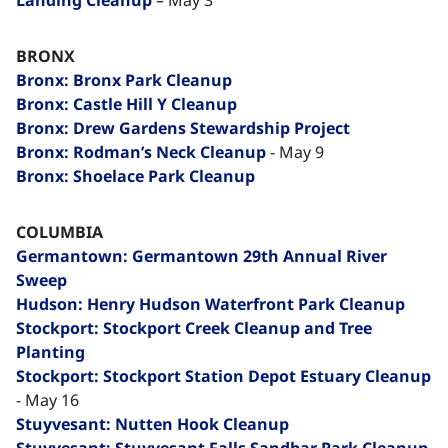
BRONX
Bronx: Bronx Park Cleanup
Bronx: Castle Hill Y Cleanup
Bronx: Drew Gardens Stewardship Project
Bronx: Rodman’s Neck Cleanup
- May 9
Bronx: Shoelace Park Cleanup
COLUMBIA
Germantown: Germantown 29th Annual River
Sweep
Hudson: Henry Hudson Waterfront Park Cleanup
Stockport: Stockport Creek Cleanup and Tree
Planting
Stockport: Stockport Station Depot Estuary Cleanup
- May 16
Stuyvesant: Nutten Hook Cleanup
Stuyvesant: Stuyvesant Falls Sandbar Park Cleanup