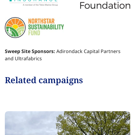
Sweep Site Sponsors:​​​​‌ ‍ ​‍​‍‌‍ ‌ ​‍‌‍‍‌‌‍‌ ‌‍‍‌‌‍ ‍​‍​‍​ ‍‍​‍​‍‌ ​ ‌‍​‌‌‍ ‍‌‍‍‌‌ ‌​‌ ‍‌​‍ ‍‌‍‍‌‌‍ ​‍​‍​‍ ​​‍​‍‌‍‍​‌ ​‍‌‍‌‌‌‍‌‍​‍​‍​ ‍‍​‍​‍‌‍‍​‌ ‌​‌ ‌​‌ ​​‌ ​ ​ ‍‍​‍ ​‍ ‌‍​ ‌‍ ‌‌ ​ ​‍ ‍‌‍ ‌‌‍​‌‌‍‍‌‌‍ ‍​‍ ‍​ ​‍​ ​​​ ​‍​ ‌​‌ ​‍‌‍‌‌‌‍‌​‌‍‌‌‌ ​ ‌‍‍‌‌‍‌ ‌‍ ‍​‍ ‍‌ ​‍‌‍‍‌‌ ‌‍‌‍‌‌‌ ​‍‌‍‍ ‌‍‌‌‌‍‌‌‌ ​​‌‍‌‌‌ ​‍​‍ ‍‌‍ ‌ ​‍‌‍‌ ​‍ ‌‍‍‌‌‍ ‍‌ ‌​‌‍‌‌‌‍ ‍‌ ‌​​‍ ‌‍‌‌‌‍‌​‌‍‍‌‌ ‌​​‍ ‌‍ ‌‌‍ ‌‍‌​‌‍‌‌​ ‌‌ ​​‌ ​‍‌‍‌‌‌ ​ ‌‍‌‌‌‍ ‍‌ ‌​‌‍​‌‌ ‌​‌‍‍‌‌‍ ‌‍ ‍​ ‍ ‌‍‍‌‌‍‌​​ ‌‌‍‌‍​ ‌ ​ ​‍​ ‌‍​ ​​​ ‍‌‌‍‌​​ ​‌​‍ ‌​ ‌​​ ‌‌​ ‌​​ ‍‌​‍ ‌​ ‌​​ ‍​​ ‌ ​ ​​​‍ ‌‌‍​‌​ ‌​‌‍‌‍​ ‍‌​‍ ‌​ ​ ​ ‌‌​ ​ ‌‍‌​​ ‌‌‌‍‌‌‌‍​‍​ ​‌​ ‌‌‌‍​ ‌‍‌​​ ‌‍​ ‍ ‌ ‌​‌ ‍‌‌ ​​‌‍‌‌​ ‌‌‍‌‌‌ ‌‍‌‍‌‌‌‍ ‍‌ ‌​​ ‍ ‌ ​​‌‍​‌‌ ‌​‌‍‍​​ ‌‌‍​ ‌‍ ‌‍ ‍‌ ‌​‌‍‌‌‌‍ ‍‌ ‌​​‍‌‌​ ‌‌‌​​‍‌‌ ‌‍‍ ‌‍‌‌‌ ‍‌​‍‌‌​ ​ ‌​‌​​‍‌‌​ ​ ‌​‌​​‍‌‌​ ​‍​ ​‍​ ‌ ‌‍‌‍​ ‌ ‌‍​ ​ ​​‌‍‌​​ ‍‌​ ​​‌‍​ ​ ‍​​ ‌‌​ ‍​​‍‌‌​ ​‍​ ​‍​‍‌‌​ ‌‌‌​‌​​‍ ‍‌‍​ ‌‍‍​‌‍‍‌‌‍ ​‌‍‌​‌ ​‍‌‍‌‌‌‍ ‍​‍‌‌​ ‌‌‌​​‍‌‌ ‌‍‍ ‌‍‌‌‌ ‍‌​‍‌‌​ ​ ‌​‌​​‍‌‌​ ​ ‌​‌​​‍‌‌​ ​‍​ ​‍‌‍​‌​ ​​​ ‌ ​ ‍​​ ‌‍‌‍​ ​ ‌‍​ ​​​ ‍​‌‍‌‌​ ​​‌‍​‌​‍‌‌​ ​‍​ ​‍​‍‌‌​ ‌‌‌​‌​​‍ ‍‌ ‌​‌‍‌‌‌ ‍​‌ ‌​​ ‌‍​‍‌‍​‌‌ ​ ‌‍‌‌‌‌‌‌‌ ​‍‌‍ ​​ ‌‌‍‍​‌ ‌​‌ ‌​‌ ​​‌ ​ ​‍‌‌​ ​ ‌​​‌​‍‌‌​ ​‍‌​‌‍​‍‌‌​ ​‍‌​‌‍‌‍​ ‌‍ ‌‌ ​ ​‍ ‍‌‍ ‌‌‍​‌‌‍‍‌‌‍ ‍​‍ ‍​ ​‍​ ​​​ ​‍​ ‌​‌ ​‍‌‍‌‌‌‍‌​‌‍‌‌‌ ​ ‌‍‍‌‌‍‌ ‌‍ ‍​‍ ‍‌ ​‍‌‍‍‌‌ ‌‍‌‍‌‌‌ ​‍‌‍‍ ‌‍‌‌‌‍‌‌‌ ​​‌‍‌‌‌ ​‍​‍ ‍‌‍ ‌ ​‍‌‍‌ ​‍‌‍‌‍‍‌‌‍‌​​ ‌‌‍‌‍​ ‌ ​ ​‍​ ‌‍​ ​​​ ‍‌‌‍‌​​ ​‌​‍ ‌​ ‌​​ ‌‌​ ‌​​ ‍‌​‍ ‌​ ‌​​ ‍​​ ‌ ​ ​​​‍ ‌‌‍​‌​ ‌​‌‍‌‍​ ‍‌​‍ ‌​ ​ ​ ‌‌​ ​ ‌‍‌​​ ‌‌‌‍‌‌‌‍​‍​ ​‌​ ‌‌‌‍​ ‌‍‌​​ ‌‍​‍‌‍‌ ‌​‌ ‍‌‌ ​​‌‍‌‌​ ‌‌‍‌‌‌ ‌‍‌‍‌‌‌‍ ‍‌ ‌​​‍‌‍‌ ​​‌‍​‌‌ ‌​‌‍‍​​ ‌‌‍​ ‌‍ ‌‍ ‍‌ ‌​‌‍‌‌‌‍ ‍‌ ‌​​‍‌‌​ ‌‌‌​​‍‌‌ ‌‍‍ ‌‍‌‌‌ ‍‌​‍‌‌​ ​ ‌​‌​​‍‌‌​ ​ ‌​‌​​‍‌‌​ ​‍​ ​‍​ ‌ ‌‍‌‍​ ‌ ‌‍​ ​ ​​‌‍‌​​ ‍‌​ ​​‌‍​ ​ ‍​​ ‌‌​ ‍​​‍‌‌​ ​‍​ ​‍​‍‌‌​ ‌‌‌​‌​​‍ ‍‌‍​ ‌‍‍​‌‍‍‌‌‍ ​‌‍‌​‌ ​‍‌‍‌‌‌‍ ‍​‍‌‌​ ‌‌‌​​‍‌‌ ‌‍‍ ‌‍‌‌‌ ‍‌​‍‌‌​ ​ ‌​‌​​‍‌‌​ ​ ‌​‌​​‍‌‌​ ​‍​ ​‍‌‍​‌​ ​​​ ‌ ​ ‍​​ ‌‍‌‍​ ​ ‌‍​ ​​​ ‍​‌‍‌‌​ ​​‌‍​‌​‍‌‌​ ​‍​ ​‍​‍‌‌​ ‌‌‌​‌​​‍ ‍‌ ‌​‌‍‌‌‌ ‍​‌ ‌​​‍‌‍‌ ​​‌‍‌‌‌ ​‍‌ ​ ‌ ​​‌‍‌‌‌‍​ ‌ ‌​‌‍‍‌‌ ‌‍‌‍‌‌​ ‌‌ ​​‌ ‌‌‌‍​‍‌‍ ​‌‍‍‌‌ ​ ‌‍‍​‌‍‌‌‌‍‌​​‍​‍‌ ‌
Adirondack Capital Partners
and Ultrafabrics​​​​‌ ‍ ​‍​‍‌‍ ‌ ​‍‌‍‍‌‌‍‌ ‌‍‍‌‌‍ ‍​‍​‍​ ‍‍​‍​‍‌ ​ ‌‍​‌‌‍ ‍‌‍‍‌‌ ‌​‌ ‍‌​‍ ‍‌‍‍‌‌‍ ​‍​‍​‍ ​​‍​‍‌‍‍​‌ ​‍‌‍‌‌‌‍‌‍​‍​‍​ ‍‍​‍​‍‌‍‍​‌ ‌​‌ ‌​‌ ​​‌ ​ ​ ‍‍​‍ ​‍ ‌‍​ ‌‍ ‌‌ ​ ​‍ ‍‌‍ ‌‌‍​‌‌‍‍‌‌‍ ‍​‍ ‍​ ​‍​ ​​​ ​‍​ ‌​‌ ​‍‌‍‌‌‌‍‌​‌‍‌‌‌ ​ ‌‍‍‌‌‍‌ ‌‍ ‍​‍ ‍‌ ​‍‌‍‍‌‌ ‌‍‌‍‌‌‌ ​‍‌‍‍ ‌‍‌‌‌‍‌‌‌ ​​‌‍‌‌‌ ​‍​‍ ‍‌‍ ‌ ​‍‌‍‌ ​‍ ‌‍‍‌‌‍ ‍‌ ‌​‌‍‌‌‌‍ ‍‌ ‌​​‍ ‌‍‌‌‌‍‌​‌‍‍‌‌ ‌​​‍ ‌‍ ‌‌‍ ‌‍‌​‌‍‌‌​ ‌‌ ​​‌ ​‍‌‍‌‌‌ ​ ‌‍‌‌‌‍ ‍‌ ‌​‌‍​‌‌ ‌​‌‍‍‌‌‍ ‌‍ ‍​ ‍ ‌‍‍‌‌‍‌​​ ‌‌‍‌‍​ ‌ ​ ​‍​ ‌‍​ ​​​ ‍‌‌‍‌​​ ​‌​‍ ‌​ ‌​​ ‌‌​ ‌​​ ‍‌​‍ ‌​ ‌​​ ‍​​ ‌ ​ ​​​‍ ‌‌‍​‌​ ‌​‌‍‌‍​ ‍‌​‍ ‌​ ​ ​ ‌‌​ ​ ‌‍‌​​ ‌‌‌‍‌‌‌‍​‍​ ​‌​ ‌‌‌‍​ ‌‍‌​​ ‌‍​ ‍ ‌ ‌​‌ ‍‌‌ ​​‌‍‌‌​ ‌‌‍‌‌‌ ‌‍‌‍‌‌‌‍ ‍‌ ‌​​ ‍ ‌ ​​‌‍​‌‌ ‌​‌‍‍​​ ‌‌‍​ ‌‍ ‌‍ ‍‌ ‌​‌‍‌‌‌‍ ‍‌ ‌​​‍‌‌​ ‌‌‌​​‍‌‌ ‌‍‍ ‌‍‌‌‌ ‍‌​‍‌‌​ ​ ‌​‌​​‍‌‌​ ​ ‌​‌​​‍‌‌​ ​‍​ ​‍​ ‌ ‌‍‌‍​ ‌ ‌‍​ ​ ​​‌‍‌​​ ‍‌​ ​​‌‍​ ​ ‍​​ ‌‌​ ‍​​‍‌‌​ ​‍​ ​‍​‍‌‌​ ‌‌‌​‌​​‍ ‍‌‍​ ‌‍‍​‌‍‍‌‌‍ ​‌‍‌​‌ ​‍‌‍‌‌‌‍ ‍​‍‌‌​ ‌‌‌​​‍‌‌ ‌‍‍ ‌‍‌‌‌ ‍‌​‍‌‌​ ​ ‌​‌​​‍‌‌​ ​ ‌​‌​​‍‌‌​ ​‍​ ​‍​ ​‍​ ​‌‌‍​ ‌‍‌‌​ ‌‌‌‍​‍‌‍‌‌​ ‍‌​ ​‍​ ‌​​ ‌​​ ​​​‍‌‌​ ​‍​ ​‍​‍‌‌​ ‌‌‌​‌​​‍ ‍‌ ‌​‌‍‌‌‌ ‍​‌ ‌​​ ‌‍​‍‌‍​‌‌ ​ ‌‍‌‌‌‌‌‌‌ ​‍‌‍ ​​ ‌‌‍‍​‌ ‌​‌ ‌​‌ ​​‌ ​ ​‍‌‌​ ​ ‌​​‌​‍‌‌​ ​‍‌​‌‍​‍‌‌​ ​‍‌​‌‍‌‍​ ‌‍ ‌‌ ​ ​‍ ‍‌‍ ‌‌‍​‌‌‍‍‌‌‍ ‍​‍ ‍​ ​‍​ ​​​ ​‍​ ‌​‌ ​‍‌‍‌‌‌‍‌​‌‍‌‌‌ ​ ‌‍‍‌‌‍‌ ‌‍ ‍​‍ ‍‌ ​‍‌‍‍‌‌ ‌‍‌‍‌‌‌ ​‍‌‍‍ ‌‍‌‌‌‍‌‌‌ ​​‌‍‌‌‌ ​‍​‍ ‍‌‍ ‌ ​‍‌‍‌ ​‍‌‍‌‍‍‌‌‍‌​​ ‌‌‍‌‍​ ‌ ​ ​‍​ ‌‍​ ​​​ ‍‌‌‍‌​​ ​‌​‍ ‌​ ‌​​ ‌‌​ ‌​​ ‍‌​‍ ‌​ ‌​​ ‍​​ ‌ ​ ​​​‍ ‌‌‍​‌​ ‌​‌‍‌‍​ ‍‌​‍ ‌​ ​ ​ ‌‌​ ​ ‌‍‌​​ ‌‌‌‍‌‌‌‍​‍​ ​‌​ ‌‌‌‍​ ‌‍‌​​ ‌‍​‍‌‍‌ ‌​‌ ‍‌‌ ​​‌‍‌‌​ ‌‌‍‌‌‌ ‌‍‌‍‌‌‌‍ ‍‌ ‌​​‍‌‍‌ ​​‌‍​‌‌ ‌​‌‍‍​​ ‌‌‍​ ‌‍ ‌‍ ‍‌ ‌​‌‍‌‌‌‍ ‍‌ ‌​​‍‌‌​ ‌‌‌​​‍‌‌ ‌‍‍ ‌‍‌‌‌ ‍‌​‍‌‌​ ​ ‌​‌​​‍‌‌​ ​ ‌​‌​​‍‌‌​ ​‍​ ​‍​ ‌ ‌‍‌‍​ ‌ ‌‍​ ​ ​​‌‍‌​​ ‍‌​ ​​‌‍​ ​ ‍​​ ‌‌​ ‍​​‍‌‌​ ​‍​ ​‍​‍‌‌​ ‌‌‌​‌​​‍ ‍‌‍​ ‌‍‍​‌‍‍‌‌‍ ​‌‍‌​‌ ​‍‌‍‌‌‌‍ ‍​‍‌‌​ ‌‌‌​​‍‌‌ ‌‍‍ ‌‍‌‌‌ ‍‌​‍‌‌​ ​ ‌​‌​​‍‌‌​ ​ ‌​‌​​‍‌‌​ ​‍​ ​‍​ ​‍​ ​‌‌‍​ ‌‍‌‌​ ‌‌‌‍​‍‌‍‌‌​ ‍‌​ ​‍​ ‌​​ ‌​​ ​​​‍‌‌​ ​‍​ ​‍​‍‌‌​ ‌‌‌​‌​​‍ ‍‌ ‌​‌‍‌‌‌ ‍​‌ ‌​​‍‌‍‌ ​​‌‍‌‌‌ ​‍‌ ​ ‌ ​​‌‍‌‌‌‍​ ‌ ‌​‌‍‍‌‌ ‌‍‌‍‌‌​ ‌‌ ​​‌ ‌‌‌‍​‍‌‍ ​‌‍‍‌‌ ​ ‌‍‍​‌‍‌‌‌‍‌​​‍​‍‌ ‌
Related campaigns