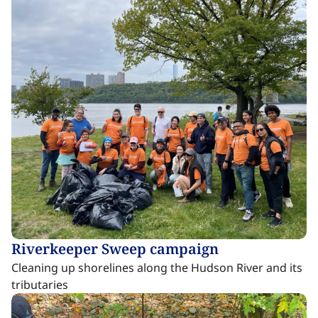
Riverkeeper Sweep campaign​​​​‌ ‍ ​‍​‍‌‍ ‌ ​‍‌‍‍‌‌‍‌ ‌‍‍‌‌‍ ‍​‍​‍​ ‍‍​‍​‍‌ ​ ‌‍​‌‌‍ ‍‌‍‍‌‌ ‌​‌ ‍‌​‍ ‍‌‍‍‌‌‍ ​‍​‍​‍ ​​‍​‍‌‍‍​‌ ​‍‌‍‌‌‌‍‌‍​‍​‍​ ‍‍​‍​‍‌‍‍​‌ ‌​‌ ‌​‌ ​​‌ ​ ​ ‍‍​‍ ​‍ ‌‍​ ‌‍ ‌‌ ​ ​‍ ‍‌‍ ‌‌‍​‌‌‍‍‌‌‍ ‍​‍ ‍​ ​‍​ ​​​ ​‍​ ‌​‌ ​‍‌‍‌‌‌‍‌​‌‍‌‌‌ ​ ‌‍‍‌‌‍‌ ‌‍ ‍​‍ ‍‌ ​‍‌‍‍‌‌ ‌‍‌‍‌‌‌ ​‍‌‍‍ ‌‍‌‌‌‍‌‌‌ ​​‌‍‌‌‌ ​‍​‍ ‍‌‍ ‌ ​‍‌‍‌ ​‍ ‌‍‍‌‌‍ ‍‌ ‌​‌‍‌‌‌‍ ‍‌ ‌​​‍ ‌‍‌‌‌‍‌​‌‍‍‌‌ ‌​​‍ ‌‍ ‌‌‍ ‌‍‌​‌‍‌‌​ ‌‌ ​​‌ ​‍‌‍‌‌‌ ​ ‌‍‌‌‌‍ ‍‌ ‌​‌‍​‌‌ ‌​‌‍‍‌‌‍ ‌‍ ‍​ ‍ ‌‍‍‌‌‍‌​​ ‌‌‍‌‌‌‍‌​​ ​​​ ‍​​ ​​​ ​‌‌‍​‍​ ‌‌​‍ ‌​ ‌​‌‍‌​​ ‌‌​ ‌​​‍ ‌​ ‌​​ ‌‍‌‍‌‌​ ‌‍​‍ ‌​ ‍​​ ‍​‌‍​‌​ ‌‌​‍ ‌​ ‌‍​ ​​‌‍​‌‌‍​‌‌‍‌‍​ ‌​​ ​ ​ ‌‍​ ‌‌​ ​​​ ​​​ ‌ ​ ‍ ‌ ‌​‌ ‍‌‌ ​​‌‍‌‌​ ‌‌‍​ ‌‍​‌‌‍ ‌‌ ​​‌‍​‌‌‍‍‌‌‍‌ ‌‍ ‍​ ‍ ‌ ​​‌‍​‌‌ ‌​‌‍‍​​ ‌‌ ‌​‌‍‍‌‌ ‌​‌‍ ​‌‍‌‌​ ‌‍​‍‌‍​‌‌ ​ ‌‍‌‌‌‌‌‌‌ ​‍‌‍ ​​ ‌‌‍‍​‌ ‌​‌ ‌​‌ ​​‌ ​ ​‍‌‌​ ​ ‌​​‌​‍‌‌​ ​‍‌​‌‍​‍‌‌​ ​‍‌​‌‍‌‍​ ‌‍ ‌‌ ​ ​‍ ‍‌‍ ‌‌‍​‌‌‍‍‌‌‍ ‍​‍ ‍​ ​‍​ ​​​ ​‍​ ‌​‌ ​‍‌‍‌‌‌‍‌​‌‍‌‌‌ ​ ‌‍‍‌‌‍‌ ‌‍ ‍​‍ ‍‌ ​‍‌‍‍‌‌ ‌‍‌‍‌‌‌ ​‍‌‍‍ ‌‍‌‌‌‍‌‌‌ ​​‌‍‌‌‌ ​‍​‍ ‍‌‍ ‌ ​‍‌‍‌ ​‍‌‍‌‍‍‌‌‍‌​​ ‌‌‍‌‌‌‍‌​​ ​​​ ‍​​ ​​​ ​‌‌‍​‍​ ‌‌​‍ ‌​ ‌​‌‍‌​​ ‌‌​ ‌​​‍ ‌​ ‌​​ ‌‍‌‍‌‌​ ‌‍​‍ ‌​ ‍​​ ‍​‌‍​‌​ ‌‌​‍ ‌​ ‌‍​ ​​‌‍​‌‌‍​‌‌‍‌‍​ ‌​​ ​ ​ ‌‍​ ‌‌​ ​​​ ​​​ ‌ ​‍‌‍‌ ‌​‌ ‍‌‌ ​​‌‍‌‌​ ‌‌‍​ ‌‍​‌‌‍ ‌‌ ​​‌‍​‌‌‍‍‌‌‍‌ ‌‍ ‍​‍‌‍‌ ​​‌‍​‌‌ ‌​‌‍‍​​ ‌‌ ‌​‌‍‍‌‌ ‌​‌‍ ​‌‍‌‌​‍‌‍‌ ​​‌‍‌‌‌ ​‍‌ ​ ‌ ​​‌‍‌‌‌‍​ ‌ ‌​‌‍‍‌‌ ‌‍‌‍‌‌​ ‌‌ ​​‌ ‌‌‌‍​‍‌‍ ​‌‍‍‌‌ ​ ‌‍‍​‌‍‌‌‌‍‌​​‍​‍‌ ‌
Cleaning up shorelines along the Hudson River and its
tributaries​​​​‌ ‍ ​‍​‍‌‍ ‌ ​‍‌‍‍‌‌‍‌ ‌‍‍‌‌‍ ‍​‍​‍​ ‍‍​‍​‍‌ ​ ‌‍​‌‌‍ ‍‌‍‍‌‌ ‌​‌ ‍‌​‍ ‍‌‍‍‌‌‍ ​‍​‍​‍ ​​‍​‍‌‍‍​‌ ​‍‌‍‌‌‌‍‌‍​‍​‍​ ‍‍​‍​‍‌‍‍​‌ ‌​‌ ‌​‌ ​​‌ ​ ​ ‍‍​‍ ​‍ ‌‍​ ‌‍ ‌‌ ​ ​‍ ‍‌‍ ‌‌‍​‌‌‍‍‌‌‍ ‍​‍ ‍​ ​‍​ ​​​ ​‍​ ‌​‌ ​‍‌‍‌‌‌‍‌​‌‍‌‌‌ ​ ‌‍‍‌‌‍‌ ‌‍ ‍​‍ ‍‌ ​‍‌‍‍‌‌ ‌‍‌‍‌‌‌ ​‍‌‍‍ ‌‍‌‌‌‍‌‌‌ ​​‌‍‌‌‌ ​‍​‍ ‍‌‍ ‌ ​‍‌‍‌ ​‍ ‌‍‍‌‌‍ ‍‌ ‌​‌‍‌‌‌‍ ‍‌ ‌​​‍ ‌‍‌‌‌‍‌​‌‍‍‌‌ ‌​​‍ ‌‍ ‌‌‍ ‌‍‌​‌‍‌‌​ ‌‌ ​​‌ ​‍‌‍‌‌‌ ​ ‌‍‌‌‌‍ ‍‌ ‌​‌‍​‌‌ ‌​‌‍‍‌‌‍ ‌‍ ‍​ ‍ ‌‍‍‌‌‍‌​​ ‌‌‍‌‌‌‍‌​​ ​​​ ‍​​ ​​​ ​‌‌‍​‍​ ‌‌​‍ ‌​ ‌​‌‍‌​​ ‌‌​ ‌​​‍ ‌​ ‌​​ ‌‍‌‍‌‌​ ‌‍​‍ ‌​ ‍​​ ‍​‌‍​‌​ ‌‌​‍ ‌​ ‌‍​ ​​‌‍​‌‌‍​‌‌‍‌‍​ ‌​​ ​ ​ ‌‍​ ‌‌​ ​​​ ​​​ ‌ ​ ‍ ‌ ‌​‌ ‍‌‌ ​​‌‍‌‌​ ‌‌‍​ ‌‍​‌‌‍ ‌‌ ​​‌‍​‌‌‍‍‌‌‍‌ ‌‍ ‍​ ‍ ‌ ​​‌‍​‌‌ ‌​‌‍‍​​ ‌‌ ​ ‌‍‍​‌‍ ‌ ​‍‌ ‌​‌​‌​‌‍‌‌‌ ​ ‌‍​ ‌ ​‍‌‍‍‌‌ ​​‌ ‌​‌‍‍‌‌‍ ‌‍ ‍​ ‌‍​‍‌‍​‌‌ ​ ‌‍‌‌‌‌‌‌‌ ​‍‌‍ ​​ ‌‌‍‍​‌ ‌​‌ ‌​‌ ​​‌ ​ ​‍‌‌​ ​ ‌​​‌​‍‌‌​ ​‍‌​‌‍​‍‌‌​ ​‍‌​‌‍‌‍​ ‌‍ ‌‌ ​ ​‍ ‍‌‍ ‌‌‍​‌‌‍‍‌‌‍ ‍​‍ ‍​ ​‍​ ​​​ ​‍​ ‌​‌ ​‍‌‍‌‌‌‍‌​‌‍‌‌‌ ​ ‌‍‍‌‌‍‌ ‌‍ ‍​‍ ‍‌ ​‍‌‍‍‌‌ ‌‍‌‍‌‌‌ ​‍‌‍‍ ‌‍‌‌‌‍‌‌‌ ​​‌‍‌‌‌ ​‍​‍ ‍‌‍ ‌ ​‍‌‍‌ ​‍‌‍‌‍‍‌‌‍‌​​ ‌‌‍‌‌‌‍‌​​ ​​​ ‍​​ ​​​ ​‌‌‍​‍​ ‌‌​‍ ‌​ ‌​‌‍‌​​ ‌‌​ ‌​​‍ ‌​ ‌​​ ‌‍‌‍‌‌​ ‌‍​‍ ‌​ ‍​​ ‍​‌‍​‌​ ‌‌​‍ ‌​ ‌‍​ ​​‌‍​‌‌‍​‌‌‍‌‍​ ‌​​ ​ ​ ‌‍​ ‌‌​ ​​​ ​​​ ‌ ​‍‌‍‌ ‌​‌ ‍‌‌ ​​‌‍‌‌​ ‌‌‍​ ‌‍​‌‌‍ ‌‌ ​​‌‍​‌‌‍‍‌‌‍‌ ‌‍ ‍​‍‌‍‌ ​​‌‍​‌‌ ‌​‌‍‍​​ ‌‌ ​ ‌‍‍​‌‍ ‌ ​‍‌ ‌​‌​‌​‌‍‌‌‌ ​ ‌‍​ ‌ ​‍‌‍‍‌‌ ​​‌ ‌​‌‍‍‌‌‍ ‌‍ ‍​‍‌‍‌ ​​‌‍‌‌‌ ​‍‌ ​ ‌ ​​‌‍‌‌‌‍​ ‌ ‌​‌‍‍‌‌ ‌‍‌‍‌‌​ ‌‌ ​​‌ ‌‌‌‍​‍‌‍ ​‌‍‍‌‌ ​ ‌‍‍​‌‍‌‌‌‍‌​​‍​‍‌ ‌