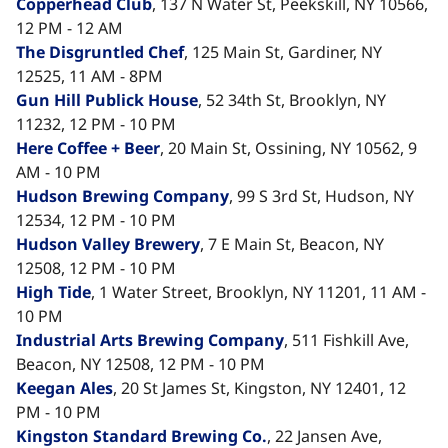
Copperhead Club​​​​‌ ‍ ​‍​‍‌‍ ‌ ​‍‌‍‍‌‌‍‌ ‌‍‍‌‌‍ ‍​‍​‍​ ‍‍​‍​‍‌ ​ ‌‍​‌‌‍ ‍‌‍‍‌‌ ‌​‌ ‍‌​‍ ‍‌‍‍‌‌‍ ​‍​‍​‍ ​​‍​‍‌‍‍​‌ ​‍‌‍‌‌‌‍‌‍​‍​‍​ ‍‍​‍​‍‌‍‍​‌ ‌​‌ ‌​‌ ​​‌ ​ ​ ‍‍​‍ ​‍ ‌‍​ ‌‍ ‌‌ ​ ​‍ ‍‌‍ ‌‌‍​‌‌‍‍‌‌‍ ‍​‍ ‍​ ​‍​ ​​​ ​‍​ ‌​‌ ​‍‌‍‌‌‌‍‌​‌‍‌‌‌ ​ ‌‍‍‌‌‍‌ ‌‍ ‍​‍ ‍‌ ​‍‌‍‍‌‌ ‌‍‌‍‌‌‌ ​‍‌‍‍ ‌‍‌‌‌‍‌‌‌ ​​‌‍‌‌‌ ​‍​‍ ‍‌‍ ‌ ​‍‌‍‌ ​‍ ‌‍‍‌‌‍ ‍‌ ‌​‌‍‌‌‌‍ ‍‌ ‌​​‍ ‌‍‌‌‌‍‌​‌‍‍‌‌ ‌​​‍ ‌‍ ‌‌‍ ‌‍‌​‌‍‌‌​ ‌‌ ​​‌ ​‍‌‍‌‌‌ ​ ‌‍‌‌‌‍ ‍‌ ‌​‌‍​‌‌ ‌​‌‍‍‌‌‍ ‌‍ ‍​ ‍ ‌‍‍‌‌‍‌​​ ‌‌‍‌‍​ ‌ ​ ​‍​ ‌‍​ ​​​ ‍‌‌‍‌​​ ​‌​‍ ‌​ ‌​​ ‌‌​ ‌​​ ‍‌​‍ ‌​ ‌​​ ‍​​ ‌ ​ ​​​‍ ‌‌‍​‌​ ‌​‌‍‌‍​ ‍‌​‍ ‌​ ​ ​ ‌‌​ ​ ‌‍‌​​ ‌‌‌‍‌‌‌‍​‍​ ​‌​ ‌‌‌‍​ ‌‍‌​​ ‌‍​ ‍ ‌ ‌​‌ ‍‌‌ ​​‌‍‌‌​ ‌‌‍‌‌‌ ‌‍‌‍‌‌‌‍ ‍‌ ‌​​ ‍ ‌ ​​‌‍​‌‌ ‌​‌‍‍​​ ‌‌‍​ ‌‍ ‌‍ ‍‌ ‌​‌‍‌‌‌‍ ‍‌ ‌​​‍‌‌​ ‌‌‌​​‍‌‌ ‌‍‍ ‌‍‌‌‌ ‍‌​‍‌‌​ ​ ‌​‌​​‍‌‌​ ​ ‌​‌​​‍‌‌​ ​‍​ ​‍‌‍‌‍​ ‌‍‌‍‌‍​ ‌‌‌‍‌​‌‍​ ‌‍​‌​ ​‌‌‍​ ‌‍‌‌​ ​‍​ ​ ​‍‌‌​ ​‍​ ​‍​‍‌‌​ ‌‌‌​‌​​‍ ‍‌‍​ ‌‍‍​‌‍‍‌‌‍ ​‌‍‌​‌ ​‍‌‍‌‌‌‍ ‍​‍‌‌​ ‌‌‌​​‍‌‌ ‌‍‍ ‌‍‌‌‌ ‍‌​‍‌‌​ ​ ‌​‌​​‍‌‌​ ​ ‌​‌​​‍‌‌​ ​‍​ ​‍​ ‌‍‌‍‌​​ ‌​‌‍‌‍‌‍‌‌​ ​‌​ ​​​ ‍​​ ‌‌​ ​‌‌‍‌​​ ‌‌​‍‌‌​ ​‍​ ​‍​‍‌‌​ ‌‌‌​‌​​‍ ‍‌ ‌​‌‍‌‌‌ ‍​‌ ‌​​ ‌‍​‍‌‍​‌‌ ​ ‌‍‌‌‌‌‌‌‌ ​‍‌‍ ​​ ‌‌‍‍​‌ ‌​‌ ‌​‌ ​​‌ ​ ​‍‌‌​ ​ ‌​​‌​‍‌‌​ ​‍‌​‌‍​‍‌‌​ ​‍‌​‌‍‌‍​ ‌‍ ‌‌ ​ ​‍ ‍‌‍ ‌‌‍​‌‌‍‍‌‌‍ ‍​‍ ‍​ ​‍​ ​​​ ​‍​ ‌​‌ ​‍‌‍‌‌‌‍‌​‌‍‌‌‌ ​ ‌‍‍‌‌‍‌ ‌‍ ‍​‍ ‍‌ ​‍‌‍‍‌‌ ‌‍‌‍‌‌‌ ​‍‌‍‍ ‌‍‌‌‌‍‌‌‌ ​​‌‍‌‌‌ ​‍​‍ ‍‌‍ ‌ ​‍‌‍‌ ​‍‌‍‌‍‍‌‌‍‌​​ ‌‌‍‌‍​ ‌ ​ ​‍​ ‌‍​ ​​​ ‍‌‌‍‌​​ ​‌​‍ ‌​ ‌​​ ‌‌​ ‌​​ ‍‌​‍ ‌​ ‌​​ ‍​​ ‌ ​ ​​​‍ ‌‌‍​‌​ ‌​‌‍‌‍​ ‍‌​‍ ‌​ ​ ​ ‌‌​ ​ ‌‍‌​​ ‌‌‌‍‌‌‌‍​‍​ ​‌​ ‌‌‌‍​ ‌‍‌​​ ‌‍​‍‌‍‌ ‌​‌ ‍‌‌ ​​‌‍‌‌​ ‌‌‍‌‌‌ ‌‍‌‍‌‌‌‍ ‍‌ ‌​​‍‌‍‌ ​​‌‍​‌‌ ‌​‌‍‍​​ ‌‌‍​ ‌‍ ‌‍ ‍‌ ‌​‌‍‌‌‌‍ ‍‌ ‌​​‍‌‌​ ‌‌‌​​‍‌‌ ‌‍‍ ‌‍‌‌‌ ‍‌​‍‌‌​ ​ ‌​‌​​‍‌‌​ ​ ‌​‌​​‍‌‌​ ​‍​ ​‍‌‍‌‍​ ‌‍‌‍‌‍​ ‌‌‌‍‌​‌‍​ ‌‍​‌​ ​‌‌‍​ ‌‍‌‌​ ​‍​ ​ ​‍‌‌​ ​‍​ ​‍​‍‌‌​ ‌‌‌​‌​​‍ ‍‌‍​ ‌‍‍​‌‍‍‌‌‍ ​‌‍‌​‌ ​‍‌‍‌‌‌‍ ‍​‍‌‌​ ‌‌‌​​‍‌‌ ‌‍‍ ‌‍‌‌‌ ‍‌​‍‌‌​ ​ ‌​‌​​‍‌‌​ ​ ‌​‌​​‍‌‌​ ​‍​ ​‍​ ‌‍‌‍‌​​ ‌​‌‍‌‍‌‍‌‌​ ​‌​ ​​​ ‍​​ ‌‌​ ​‌‌‍‌​​ ‌‌​‍‌‌​ ​‍​ ​‍​‍‌‌​ ‌‌‌​‌​​‍ ‍‌ ‌​‌‍‌‌‌ ‍​‌ ‌​​‍‌‍‌ ​​‌‍‌‌‌ ​‍‌ ​ ‌ ​​‌‍‌‌‌‍​ ‌ ‌​‌‍‍‌‌ ‌‍‌‍‌‌​ ‌‌ ​​‌ ‌‌‌‍​‍‌‍ ​‌‍‍‌‌ ​ ‌‍‍​‌‍‌‌‌‍‌​​‍​‍‌ ‌
, 137 N Water St, Peekskill, NY 10566,
12 PM - 12 AM
The Disgruntled Chef​​​​‌ ‍ ​‍​‍‌‍ ‌ ​‍‌‍‍‌‌‍‌ ‌‍‍‌‌‍ ‍​‍​‍​ ‍‍​‍​‍‌ ​ ‌‍​‌‌‍ ‍‌‍‍‌‌ ‌​‌ ‍‌​‍ ‍‌‍‍‌‌‍ ​‍​‍​‍ ​​‍​‍‌‍‍​‌ ​‍‌‍‌‌‌‍‌‍​‍​‍​ ‍‍​‍​‍‌‍‍​‌ ‌​‌ ‌​‌ ​​‌ ​ ​ ‍‍​‍ ​‍ ‌‍​ ‌‍ ‌‌ ​ ​‍ ‍‌‍ ‌‌‍​‌‌‍‍‌‌‍ ‍​‍ ‍​ ​‍​ ​​​ ​‍​ ‌​‌ ​‍‌‍‌‌‌‍‌​‌‍‌‌‌ ​ ‌‍‍‌‌‍‌ ‌‍ ‍​‍ ‍‌ ​‍‌‍‍‌‌ ‌‍‌‍‌‌‌ ​‍‌‍‍ ‌‍‌‌‌‍‌‌‌ ​​‌‍‌‌‌ ​‍​‍ ‍‌‍ ‌ ​‍‌‍‌ ​‍ ‌‍‍‌‌‍ ‍‌ ‌​‌‍‌‌‌‍ ‍‌ ‌​​‍ ‌‍‌‌‌‍‌​‌‍‍‌‌ ‌​​‍ ‌‍ ‌‌‍ ‌‍‌​‌‍‌‌​ ‌‌ ​​‌ ​‍‌‍‌‌‌ ​ ‌‍‌‌‌‍ ‍‌ ‌​‌‍​‌‌ ‌​‌‍‍‌‌‍ ‌‍ ‍​ ‍ ‌‍‍‌‌‍‌​​ ‌‌‍‌‍​ ‌ ​ ​‍​ ‌‍​ ​​​ ‍‌‌‍‌​​ ​‌​‍ ‌​ ‌​​ ‌‌​ ‌​​ ‍‌​‍ ‌​ ‌​​ ‍​​ ‌ ​ ​​​‍ ‌‌‍​‌​ ‌​‌‍‌‍​ ‍‌​‍ ‌​ ​ ​ ‌‌​ ​ ‌‍‌​​ ‌‌‌‍‌‌‌‍​‍​ ​‌​ ‌‌‌‍​ ‌‍‌​​ ‌‍​ ‍ ‌ ‌​‌ ‍‌‌ ​​‌‍‌‌​ ‌‌‍‌‌‌ ‌‍‌‍‌‌‌‍ ‍‌ ‌​​ ‍ ‌ ​​‌‍​‌‌ ‌​‌‍‍​​ ‌‌‍​ ‌‍ ‌‍ ‍‌ ‌​‌‍‌‌‌‍ ‍‌ ‌​​‍‌‌​ ‌‌‌​​‍‌‌ ‌‍‍ ‌‍‌‌‌ ‍‌​‍‌‌​ ​ ‌​‌​​‍‌‌​ ​ ‌​‌​​‍‌‌​ ​‍​ ​‍‌‍‌‍​ ‌‍‌‍‌‍​ ‌‌‌‍‌​‌‍​ ‌‍​‌​ ​‌‌‍​ ‌‍‌‌​ ​‍​ ​ ​‍‌‌​ ​‍​ ​‍​‍‌‌​ ‌‌‌​‌​​‍ ‍‌‍​ ‌‍‍​‌‍‍‌‌‍ ​‌‍‌​‌ ​‍‌‍‌‌‌‍ ‍​‍‌‌​ ‌‌‌​​‍‌‌ ‌‍‍ ‌‍‌‌‌ ‍‌​‍‌‌​ ​ ‌​‌​​‍‌‌​ ​ ‌​‌​​‍‌‌​ ​‍​ ​‍‌‍‌‍‌‍​‍​ ​​​ ‌ ​ ​‍‌‍​‌​ ‌‍​ ​‍​ ​‌‌‍​ ​ ​ ​ ‍​​‍‌‌​ ​‍​ ​‍​‍‌‌​ ‌‌‌​‌​​‍ ‍‌ ‌​‌‍‌‌‌ ‍​‌ ‌​​ ‌‍​‍‌‍​‌‌ ​ ‌‍‌‌‌‌‌‌‌ ​‍‌‍ ​​ ‌‌‍‍​‌ ‌​‌ ‌​‌ ​​‌ ​ ​‍‌‌​ ​ ‌​​‌​‍‌‌​ ​‍‌​‌‍​‍‌‌​ ​‍‌​‌‍‌‍​ ‌‍ ‌‌ ​ ​‍ ‍‌‍ ‌‌‍​‌‌‍‍‌‌‍ ‍​‍ ‍​ ​‍​ ​​​ ​‍​ ‌​‌ ​‍‌‍‌‌‌‍‌​‌‍‌‌‌ ​ ‌‍‍‌‌‍‌ ‌‍ ‍​‍ ‍‌ ​‍‌‍‍‌‌ ‌‍‌‍‌‌‌ ​‍‌‍‍ ‌‍‌‌‌‍‌‌‌ ​​‌‍‌‌‌ ​‍​‍ ‍‌‍ ‌ ​‍‌‍‌ ​‍‌‍‌‍‍‌‌‍‌​​ ‌‌‍‌‍​ ‌ ​ ​‍​ ‌‍​ ​​​ ‍‌‌‍‌​​ ​‌​‍ ‌​ ‌​​ ‌‌​ ‌​​ ‍‌​‍ ‌​ ‌​​ ‍​​ ‌ ​ ​​​‍ ‌‌‍​‌​ ‌​‌‍‌‍​ ‍‌​‍ ‌​ ​ ​ ‌‌​ ​ ‌‍‌​​ ‌‌‌‍‌‌‌‍​‍​ ​‌​ ‌‌‌‍​ ‌‍‌​​ ‌‍​‍‌‍‌ ‌​‌ ‍‌‌ ​​‌‍‌‌​ ‌‌‍‌‌‌ ‌‍‌‍‌‌‌‍ ‍‌ ‌​​‍‌‍‌ ​​‌‍​‌‌ ‌​‌‍‍​​ ‌‌‍​ ‌‍ ‌‍ ‍‌ ‌​‌‍‌‌‌‍ ‍‌ ‌​​‍‌‌​ ‌‌‌​​‍‌‌ ‌‍‍ ‌‍‌‌‌ ‍‌​‍‌‌​ ​ ‌​‌​​‍‌‌​ ​ ‌​‌​​‍‌‌​ ​‍​ ​‍‌‍‌‍​ ‌‍‌‍‌‍​ ‌‌‌‍‌​‌‍​ ‌‍​‌​ ​‌‌‍​ ‌‍‌‌​ ​‍​ ​ ​‍‌‌​ ​‍​ ​‍​‍‌‌​ ‌‌‌​‌​​‍ ‍‌‍​ ‌‍‍​‌‍‍‌‌‍ ​‌‍‌​‌ ​‍‌‍‌‌‌‍ ‍​‍‌‌​ ‌‌‌​​‍‌‌ ‌‍‍ ‌‍‌‌‌ ‍‌​‍‌‌​ ​ ‌​‌​​‍‌‌​ ​ ‌​‌​​‍‌‌​ ​‍​ ​‍‌‍‌‍‌‍​‍​ ​​​ ‌ ​ ​‍‌‍​‌​ ‌‍​ ​‍​ ​‌‌‍​ ​ ​ ​ ‍​​‍‌‌​ ​‍​ ​‍​‍‌‌​ ‌‌‌​‌​​‍ ‍‌ ‌​‌‍‌‌‌ ‍​‌ ‌​​‍‌‍‌ ​​‌‍‌‌‌ ​‍‌ ​ ‌ ​​‌‍‌‌‌‍​ ‌ ‌​‌‍‍‌‌ ‌‍‌‍‌‌​ ‌‌ ​​‌ ‌‌‌‍​‍‌‍ ​‌‍‍‌‌ ​ ‌‍‍​‌‍‌‌‌‍‌​​‍​‍‌ ‌
, 125 Main St, Gardiner, NY
12525, 11 AM - 8PM
Gun Hill Publick House​​​​‌ ‍ ​‍​‍‌‍ ‌ ​‍‌‍‍‌‌‍‌ ‌‍‍‌‌‍ ‍​‍​‍​ ‍‍​‍​‍‌ ​ ‌‍​‌‌‍ ‍‌‍‍‌‌ ‌​‌ ‍‌​‍ ‍‌‍‍‌‌‍ ​‍​‍​‍ ​​‍​‍‌‍‍​‌ ​‍‌‍‌‌‌‍‌‍​‍​‍​ ‍‍​‍​‍‌‍‍​‌ ‌​‌ ‌​‌ ​​‌ ​ ​ ‍‍​‍ ​‍ ‌‍​ ‌‍ ‌‌ ​ ​‍ ‍‌‍ ‌‌‍​‌‌‍‍‌‌‍ ‍​‍ ‍​ ​‍​ ​​​ ​‍​ ‌​‌ ​‍‌‍‌‌‌‍‌​‌‍‌‌‌ ​ ‌‍‍‌‌‍‌ ‌‍ ‍​‍ ‍‌ ​‍‌‍‍‌‌ ‌‍‌‍‌‌‌ ​‍‌‍‍ ‌‍‌‌‌‍‌‌‌ ​​‌‍‌‌‌ ​‍​‍ ‍‌‍ ‌ ​‍‌‍‌ ​‍ ‌‍‍‌‌‍ ‍‌ ‌​‌‍‌‌‌‍ ‍‌ ‌​​‍ ‌‍‌‌‌‍‌​‌‍‍‌‌ ‌​​‍ ‌‍ ‌‌‍ ‌‍‌​‌‍‌‌​ ‌‌ ​​‌ ​‍‌‍‌‌‌ ​ ‌‍‌‌‌‍ ‍‌ ‌​‌‍​‌‌ ‌​‌‍‍‌‌‍ ‌‍ ‍​ ‍ ‌‍‍‌‌‍‌​​ ‌‌‍‌‍​ ‌ ​ ​‍​ ‌‍​ ​​​ ‍‌‌‍‌​​ ​‌​‍ ‌​ ‌​​ ‌‌​ ‌​​ ‍‌​‍ ‌​ ‌​​ ‍​​ ‌ ​ ​​​‍ ‌‌‍​‌​ ‌​‌‍‌‍​ ‍‌​‍ ‌​ ​ ​ ‌‌​ ​ ‌‍‌​​ ‌‌‌‍‌‌‌‍​‍​ ​‌​ ‌‌‌‍​ ‌‍‌​​ ‌‍​ ‍ ‌ ‌​‌ ‍‌‌ ​​‌‍‌‌​ ‌‌‍‌‌‌ ‌‍‌‍‌‌‌‍ ‍‌ ‌​​ ‍ ‌ ​​‌‍​‌‌ ‌​‌‍‍​​ ‌‌‍​ ‌‍ ‌‍ ‍‌ ‌​‌‍‌‌‌‍ ‍‌ ‌​​‍‌‌​ ‌‌‌​​‍‌‌ ‌‍‍ ‌‍‌‌‌ ‍‌​‍‌‌​ ​ ‌​‌​​‍‌‌​ ​ ‌​‌​​‍‌‌​ ​‍​ ​‍‌‍‌‍​ ‌‍‌‍‌‍​ ‌‌‌‍‌​‌‍​ ‌‍​‌​ ​‌‌‍​ ‌‍‌‌​ ​‍​ ​ ​‍‌‌​ ​‍​ ​‍​‍‌‌​ ‌‌‌​‌​​‍ ‍‌‍​ ‌‍‍​‌‍‍‌‌‍ ​‌‍‌​‌ ​‍‌‍‌‌‌‍ ‍​‍‌‌​ ‌‌‌​​‍‌‌ ‌‍‍ ‌‍‌‌‌ ‍‌​‍‌‌​ ​ ‌​‌​​‍‌‌​ ​ ‌​‌​​‍‌‌​ ​‍​ ​‍‌‍‌‍‌‍​ ‌‍‌‌​ ​‌​ ‌​​ ‌ ​ ‌‌​ ‍​​ ‌​​ ​‍​ ​‍‌‍‌‍​‍‌‌​ ​‍​ ​‍​‍‌‌​ ‌‌‌​‌​​‍ ‍‌ ‌​‌‍‌‌‌ ‍​‌ ‌​​ ‌‍​‍‌‍​‌‌ ​ ‌‍‌‌‌‌‌‌‌ ​‍‌‍ ​​ ‌‌‍‍​‌ ‌​‌ ‌​‌ ​​‌ ​ ​‍‌‌​ ​ ‌​​‌​‍‌‌​ ​‍‌​‌‍​‍‌‌​ ​‍‌​‌‍‌‍​ ‌‍ ‌‌ ​ ​‍ ‍‌‍ ‌‌‍​‌‌‍‍‌‌‍ ‍​‍ ‍​ ​‍​ ​​​ ​‍​ ‌​‌ ​‍‌‍‌‌‌‍‌​‌‍‌‌‌ ​ ‌‍‍‌‌‍‌ ‌‍ ‍​‍ ‍‌ ​‍‌‍‍‌‌ ‌‍‌‍‌‌‌ ​‍‌‍‍ ‌‍‌‌‌‍‌‌‌ ​​‌‍‌‌‌ ​‍​‍ ‍‌‍ ‌ ​‍‌‍‌ ​‍‌‍‌‍‍‌‌‍‌​​ ‌‌‍‌‍​ ‌ ​ ​‍​ ‌‍​ ​​​ ‍‌‌‍‌​​ ​‌​‍ ‌​ ‌​​ ‌‌​ ‌​​ ‍‌​‍ ‌​ ‌​​ ‍​​ ‌ ​ ​​​‍ ‌‌‍​‌​ ‌​‌‍‌‍​ ‍‌​‍ ‌​ ​ ​ ‌‌​ ​ ‌‍‌​​ ‌‌‌‍‌‌‌‍​‍​ ​‌​ ‌‌‌‍​ ‌‍‌​​ ‌‍​‍‌‍‌ ‌​‌ ‍‌‌ ​​‌‍‌‌​ ‌‌‍‌‌‌ ‌‍‌‍‌‌‌‍ ‍‌ ‌​​‍‌‍‌ ​​‌‍​‌‌ ‌​‌‍‍​​ ‌‌‍​ ‌‍ ‌‍ ‍‌ ‌​‌‍‌‌‌‍ ‍‌ ‌​​‍‌‌​ ‌‌‌​​‍‌‌ ‌‍‍ ‌‍‌‌‌ ‍‌​‍‌‌​ ​ ‌​‌​​‍‌‌​ ​ ‌​‌​​‍‌‌​ ​‍​ ​‍‌‍‌‍​ ‌‍‌‍‌‍​ ‌‌‌‍‌​‌‍​ ‌‍​‌​ ​‌‌‍​ ‌‍‌‌​ ​‍​ ​ ​‍‌‌​ ​‍​ ​‍​‍‌‌​ ‌‌‌​‌​​‍ ‍‌‍​ ‌‍‍​‌‍‍‌‌‍ ​‌‍‌​‌ ​‍‌‍‌‌‌‍ ‍​‍‌‌​ ‌‌‌​​‍‌‌ ‌‍‍ ‌‍‌‌‌ ‍‌​‍‌‌​ ​ ‌​‌​​‍‌‌​ ​ ‌​‌​​‍‌‌​ ​‍​ ​‍‌‍‌‍‌‍​ ‌‍‌‌​ ​‌​ ‌​​ ‌ ​ ‌‌​ ‍​​ ‌​​ ​‍​ ​‍‌‍‌‍​‍‌‌​ ​‍​ ​‍​‍‌‌​ ‌‌‌​‌​​‍ ‍‌ ‌​‌‍‌‌‌ ‍​‌ ‌​​‍‌‍‌ ​​‌‍‌‌‌ ​‍‌ ​ ‌ ​​‌‍‌‌‌‍​ ‌ ‌​‌‍‍‌‌ ‌‍‌‍‌‌​ ‌‌ ​​‌ ‌‌‌‍​‍‌‍ ​‌‍‍‌‌ ​ ‌‍‍​‌‍‌‌‌‍‌​​‍​‍‌ ‌
, 52 34th St, Brooklyn, NY
11232, 12 PM - 10 PM
Here Coffee + Beer​​​​‌ ‍ ​‍​‍‌‍ ‌ ​‍‌‍‍‌‌‍‌ ‌‍‍‌‌‍ ‍​‍​‍​ ‍‍​‍​‍‌ ​ ‌‍​‌‌‍ ‍‌‍‍‌‌ ‌​‌ ‍‌​‍ ‍‌‍‍‌‌‍ ​‍​‍​‍ ​​‍​‍‌‍‍​‌ ​‍‌‍‌‌‌‍‌‍​‍​‍​ ‍‍​‍​‍‌‍‍​‌ ‌​‌ ‌​‌ ​​‌ ​ ​ ‍‍​‍ ​‍ ‌‍​ ‌‍ ‌‌ ​ ​‍ ‍‌‍ ‌‌‍​‌‌‍‍‌‌‍ ‍​‍ ‍​ ​‍​ ​​​ ​‍​ ‌​‌ ​‍‌‍‌‌‌‍‌​‌‍‌‌‌ ​ ‌‍‍‌‌‍‌ ‌‍ ‍​‍ ‍‌ ​‍‌‍‍‌‌ ‌‍‌‍‌‌‌ ​‍‌‍‍ ‌‍‌‌‌‍‌‌‌ ​​‌‍‌‌‌ ​‍​‍ ‍‌‍ ‌ ​‍‌‍‌ ​‍ ‌‍‍‌‌‍ ‍‌ ‌​‌‍‌‌‌‍ ‍‌ ‌​​‍ ‌‍‌‌‌‍‌​‌‍‍‌‌ ‌​​‍ ‌‍ ‌‌‍ ‌‍‌​‌‍‌‌​ ‌‌ ​​‌ ​‍‌‍‌‌‌ ​ ‌‍‌‌‌‍ ‍‌ ‌​‌‍​‌‌ ‌​‌‍‍‌‌‍ ‌‍ ‍​ ‍ ‌‍‍‌‌‍‌​​ ‌‌‍‌‍​ ‌ ​ ​‍​ ‌‍​ ​​​ ‍‌‌‍‌​​ ​‌​‍ ‌​ ‌​​ ‌‌​ ‌​​ ‍‌​‍ ‌​ ‌​​ ‍​​ ‌ ​ ​​​‍ ‌‌‍​‌​ ‌​‌‍‌‍​ ‍‌​‍ ‌​ ​ ​ ‌‌​ ​ ‌‍‌​​ ‌‌‌‍‌‌‌‍​‍​ ​‌​ ‌‌‌‍​ ‌‍‌​​ ‌‍​ ‍ ‌ ‌​‌ ‍‌‌ ​​‌‍‌‌​ ‌‌‍‌‌‌ ‌‍‌‍‌‌‌‍ ‍‌ ‌​​ ‍ ‌ ​​‌‍​‌‌ ‌​‌‍‍​​ ‌‌‍​ ‌‍ ‌‍ ‍‌ ‌​‌‍‌‌‌‍ ‍‌ ‌​​‍‌‌​ ‌‌‌​​‍‌‌ ‌‍‍ ‌‍‌‌‌ ‍‌​‍‌‌​ ​ ‌​‌​​‍‌‌​ ​ ‌​‌​​‍‌‌​ ​‍​ ​‍‌‍‌‍​ ‌‍‌‍‌‍​ ‌‌‌‍‌​‌‍​ ‌‍​‌​ ​‌‌‍​ ‌‍‌‌​ ​‍​ ​ ​‍‌‌​ ​‍​ ​‍​‍‌‌​ ‌‌‌​‌​​‍ ‍‌‍​ ‌‍‍​‌‍‍‌‌‍ ​‌‍‌​‌ ​‍‌‍‌‌‌‍ ‍​‍‌‌​ ‌‌‌​​‍‌‌ ‌‍‍ ‌‍‌‌‌ ‍‌​‍‌‌​ ​ ‌​‌​​‍‌‌​ ​ ‌​‌​​‍‌‌​ ​‍​ ​‍​ ‌‍​ ​‍​ ‌‍​ ‌‍​ ‌‍‌‍​ ​ ‌ ​ ​‌‌‍‌‍​ ‌ ‌‍‌‍​ ‌​​‍‌‌​ ​‍​ ​‍​‍‌‌​ ‌‌‌​‌​​‍ ‍‌ ‌​‌‍‌‌‌ ‍​‌ ‌​​ ‌‍​‍‌‍​‌‌ ​ ‌‍‌‌‌‌‌‌‌ ​‍‌‍ ​​ ‌‌‍‍​‌ ‌​‌ ‌​‌ ​​‌ ​ ​‍‌‌​ ​ ‌​​‌​‍‌‌​ ​‍‌​‌‍​‍‌‌​ ​‍‌​‌‍‌‍​ ‌‍ ‌‌ ​ ​‍ ‍‌‍ ‌‌‍​‌‌‍‍‌‌‍ ‍​‍ ‍​ ​‍​ ​​​ ​‍​ ‌​‌ ​‍‌‍‌‌‌‍‌​‌‍‌‌‌ ​ ‌‍‍‌‌‍‌ ‌‍ ‍​‍ ‍‌ ​‍‌‍‍‌‌ ‌‍‌‍‌‌‌ ​‍‌‍‍ ‌‍‌‌‌‍‌‌‌ ​​‌‍‌‌‌ ​‍​‍ ‍‌‍ ‌ ​‍‌‍‌ ​‍‌‍‌‍‍‌‌‍‌​​ ‌‌‍‌‍​ ‌ ​ ​‍​ ‌‍​ ​​​ ‍‌‌‍‌​​ ​‌​‍ ‌​ ‌​​ ‌‌​ ‌​​ ‍‌​‍ ‌​ ‌​​ ‍​​ ‌ ​ ​​​‍ ‌‌‍​‌​ ‌​‌‍‌‍​ ‍‌​‍ ‌​ ​ ​ ‌‌​ ​ ‌‍‌​​ ‌‌‌‍‌‌‌‍​‍​ ​‌​ ‌‌‌‍​ ‌‍‌​​ ‌‍​‍‌‍‌ ‌​‌ ‍‌‌ ​​‌‍‌‌​ ‌‌‍‌‌‌ ‌‍‌‍‌‌‌‍ ‍‌ ‌​​‍‌‍‌ ​​‌‍​‌‌ ‌​‌‍‍​​ ‌‌‍​ ‌‍ ‌‍ ‍‌ ‌​‌‍‌‌‌‍ ‍‌ ‌​​‍‌‌​ ‌‌‌​​‍‌‌ ‌‍‍ ‌‍‌‌‌ ‍‌​‍‌‌​ ​ ‌​‌​​‍‌‌​ ​ ‌​‌​​‍‌‌​ ​‍​ ​‍‌‍‌‍​ ‌‍‌‍‌‍​ ‌‌‌‍‌​‌‍​ ‌‍​‌​ ​‌‌‍​ ‌‍‌‌​ ​‍​ ​ ​‍‌‌​ ​‍​ ​‍​‍‌‌​ ‌‌‌​‌​​‍ ‍‌‍​ ‌‍‍​‌‍‍‌‌‍ ​‌‍‌​‌ ​‍‌‍‌‌‌‍ ‍​‍‌‌​ ‌‌‌​​‍‌‌ ‌‍‍ ‌‍‌‌‌ ‍‌​‍‌‌​ ​ ‌​‌​​‍‌‌​ ​ ‌​‌​​‍‌‌​ ​‍​ ​‍​ ‌‍​ ​‍​ ‌‍​ ‌‍​ ‌‍‌‍​ ​ ‌ ​ ​‌‌‍‌‍​ ‌ ‌‍‌‍​ ‌​​‍‌‌​ ​‍​ ​‍​‍‌‌​ ‌‌‌​‌​​‍ ‍‌ ‌​‌‍‌‌‌ ‍​‌ ‌​​‍‌‍‌ ​​‌‍‌‌‌ ​‍‌ ​ ‌ ​​‌‍‌‌‌‍​ ‌ ‌​‌‍‍‌‌ ‌‍‌‍‌‌​ ‌‌ ​​‌ ‌‌‌‍​‍‌‍ ​‌‍‍‌‌ ​ ‌‍‍​‌‍‌‌‌‍‌​​‍​‍‌ ‌
, 20 Main St, Ossining, NY 10562, 9
AM - 10 PM
Hudson Brewing Company​​​​‌ ‍ ​‍​‍‌‍ ‌ ​‍‌‍‍‌‌‍‌ ‌‍‍‌‌‍ ‍​‍​‍​ ‍‍​‍​‍‌ ​ ‌‍​‌‌‍ ‍‌‍‍‌‌ ‌​‌ ‍‌​‍ ‍‌‍‍‌‌‍ ​‍​‍​‍ ​​‍​‍‌‍‍​‌ ​‍‌‍‌‌‌‍‌‍​‍​‍​ ‍‍​‍​‍‌‍‍​‌ ‌​‌ ‌​‌ ​​‌ ​ ​ ‍‍​‍ ​‍ ‌‍​ ‌‍ ‌‌ ​ ​‍ ‍‌‍ ‌‌‍​‌‌‍‍‌‌‍ ‍​‍ ‍​ ​‍​ ​​​ ​‍​ ‌​‌ ​‍‌‍‌‌‌‍‌​‌‍‌‌‌ ​ ‌‍‍‌‌‍‌ ‌‍ ‍​‍ ‍‌ ​‍‌‍‍‌‌ ‌‍‌‍‌‌‌ ​‍‌‍‍ ‌‍‌‌‌‍‌‌‌ ​​‌‍‌‌‌ ​‍​‍ ‍‌‍ ‌ ​‍‌‍‌ ​‍ ‌‍‍‌‌‍ ‍‌ ‌​‌‍‌‌‌‍ ‍‌ ‌​​‍ ‌‍‌‌‌‍‌​‌‍‍‌‌ ‌​​‍ ‌‍ ‌‌‍ ‌‍‌​‌‍‌‌​ ‌‌ ​​‌ ​‍‌‍‌‌‌ ​ ‌‍‌‌‌‍ ‍‌ ‌​‌‍​‌‌ ‌​‌‍‍‌‌‍ ‌‍ ‍​ ‍ ‌‍‍‌‌‍‌​​ ‌‌‍‌‍​ ‌ ​ ​‍​ ‌‍​ ​​​ ‍‌‌‍‌​​ ​‌​‍ ‌​ ‌​​ ‌‌​ ‌​​ ‍‌​‍ ‌​ ‌​​ ‍​​ ‌ ​ ​​​‍ ‌‌‍​‌​ ‌​‌‍‌‍​ ‍‌​‍ ‌​ ​ ​ ‌‌​ ​ ‌‍‌​​ ‌‌‌‍‌‌‌‍​‍​ ​‌​ ‌‌‌‍​ ‌‍‌​​ ‌‍​ ‍ ‌ ‌​‌ ‍‌‌ ​​‌‍‌‌​ ‌‌‍‌‌‌ ‌‍‌‍‌‌‌‍ ‍‌ ‌​​ ‍ ‌ ​​‌‍​‌‌ ‌​‌‍‍​​ ‌‌‍​ ‌‍ ‌‍ ‍‌ ‌​‌‍‌‌‌‍ ‍‌ ‌​​‍‌‌​ ‌‌‌​​‍‌‌ ‌‍‍ ‌‍‌‌‌ ‍‌​‍‌‌​ ​ ‌​‌​​‍‌‌​ ​ ‌​‌​​‍‌‌​ ​‍​ ​‍‌‍‌‍​ ‌‍‌‍‌‍​ ‌‌‌‍‌​‌‍​ ‌‍​‌​ ​‌‌‍​ ‌‍‌‌​ ​‍​ ​ ​‍‌‌​ ​‍​ ​‍​‍‌‌​ ‌‌‌​‌​​‍ ‍‌‍​ ‌‍‍​‌‍‍‌‌‍ ​‌‍‌​‌ ​‍‌‍‌‌‌‍ ‍​‍‌‌​ ‌‌‌​​‍‌‌ ‌‍‍ ‌‍‌‌‌ ‍‌​‍‌‌​ ​ ‌​‌​​‍‌‌​ ​ ‌​‌​​‍‌‌​ ​‍​ ​‍​ ‌‌‌‍​‍​ ‌ ​ ‌​​ ‌ ​ ‌​‌‍‌‍​ ‌​‌‍‌‍​ ​‌‌‍​‌​ ​ ​‍‌‌​ ​‍​ ​‍​‍‌‌​ ‌‌‌​‌​​‍ ‍‌ ‌​‌‍‌‌‌ ‍​‌ ‌​​ ‌‍​‍‌‍​‌‌ ​ ‌‍‌‌‌‌‌‌‌ ​‍‌‍ ​​ ‌‌‍‍​‌ ‌​‌ ‌​‌ ​​‌ ​ ​‍‌‌​ ​ ‌​​‌​‍‌‌​ ​‍‌​‌‍​‍‌‌​ ​‍‌​‌‍‌‍​ ‌‍ ‌‌ ​ ​‍ ‍‌‍ ‌‌‍​‌‌‍‍‌‌‍ ‍​‍ ‍​ ​‍​ ​​​ ​‍​ ‌​‌ ​‍‌‍‌‌‌‍‌​‌‍‌‌‌ ​ ‌‍‍‌‌‍‌ ‌‍ ‍​‍ ‍‌ ​‍‌‍‍‌‌ ‌‍‌‍‌‌‌ ​‍‌‍‍ ‌‍‌‌‌‍‌‌‌ ​​‌‍‌‌‌ ​‍​‍ ‍‌‍ ‌ ​‍‌‍‌ ​‍‌‍‌‍‍‌‌‍‌​​ ‌‌‍‌‍​ ‌ ​ ​‍​ ‌‍​ ​​​ ‍‌‌‍‌​​ ​‌​‍ ‌​ ‌​​ ‌‌​ ‌​​ ‍‌​‍ ‌​ ‌​​ ‍​​ ‌ ​ ​​​‍ ‌‌‍​‌​ ‌​‌‍‌‍​ ‍‌​‍ ‌​ ​ ​ ‌‌​ ​ ‌‍‌​​ ‌‌‌‍‌‌‌‍​‍​ ​‌​ ‌‌‌‍​ ‌‍‌​​ ‌‍​‍‌‍‌ ‌​‌ ‍‌‌ ​​‌‍‌‌​ ‌‌‍‌‌‌ ‌‍‌‍‌‌‌‍ ‍‌ ‌​​‍‌‍‌ ​​‌‍​‌‌ ‌​‌‍‍​​ ‌‌‍​ ‌‍ ‌‍ ‍‌ ‌​‌‍‌‌‌‍ ‍‌ ‌​​‍‌‌​ ‌‌‌​​‍‌‌ ‌‍‍ ‌‍‌‌‌ ‍‌​‍‌‌​ ​ ‌​‌​​‍‌‌​ ​ ‌​‌​​‍‌‌​ ​‍​ ​‍‌‍‌‍​ ‌‍‌‍‌‍​ ‌‌‌‍‌​‌‍​ ‌‍​‌​ ​‌‌‍​ ‌‍‌‌​ ​‍​ ​ ​‍‌‌​ ​‍​ ​‍​‍‌‌​ ‌‌‌​‌​​‍ ‍‌‍​ ‌‍‍​‌‍‍‌‌‍ ​‌‍‌​‌ ​‍‌‍‌‌‌‍ ‍​‍‌‌​ ‌‌‌​​‍‌‌ ‌‍‍ ‌‍‌‌‌ ‍‌​‍‌‌​ ​ ‌​‌​​‍‌‌​ ​ ‌​‌​​‍‌‌​ ​‍​ ​‍​ ‌‌‌‍​‍​ ‌ ​ ‌​​ ‌ ​ ‌​‌‍‌‍​ ‌​‌‍‌‍​ ​‌‌‍​‌​ ​ ​‍‌‌​ ​‍​ ​‍​‍‌‌​ ‌‌‌​‌​​‍ ‍‌ ‌​‌‍‌‌‌ ‍​‌ ‌​​‍‌‍‌ ​​‌‍‌‌‌ ​‍‌ ​ ‌ ​​‌‍‌‌‌‍​ ‌ ‌​‌‍‍‌‌ ‌‍‌‍‌‌​ ‌‌ ​​‌ ‌‌‌‍​‍‌‍ ​‌‍‍‌‌ ​ ‌‍‍​‌‍‌‌‌‍‌​​‍​‍‌ ‌
, 99 S 3rd St, Hudson, NY
12534, 12 PM - 10 PM
Hudson Valley Brewery​​​​‌ ‍ ​‍​‍‌‍ ‌ ​‍‌‍‍‌‌‍‌ ‌‍‍‌‌‍ ‍​‍​‍​ ‍‍​‍​‍‌ ​ ‌‍​‌‌‍ ‍‌‍‍‌‌ ‌​‌ ‍‌​‍ ‍‌‍‍‌‌‍ ​‍​‍​‍ ​​‍​‍‌‍‍​‌ ​‍‌‍‌‌‌‍‌‍​‍​‍​ ‍‍​‍​‍‌‍‍​‌ ‌​‌ ‌​‌ ​​‌ ​ ​ ‍‍​‍ ​‍ ‌‍​ ‌‍ ‌‌ ​ ​‍ ‍‌‍ ‌‌‍​‌‌‍‍‌‌‍ ‍​‍ ‍​ ​‍​ ​​​ ​‍​ ‌​‌ ​‍‌‍‌‌‌‍‌​‌‍‌‌‌ ​ ‌‍‍‌‌‍‌ ‌‍ ‍​‍ ‍‌ ​‍‌‍‍‌‌ ‌‍‌‍‌‌‌ ​‍‌‍‍ ‌‍‌‌‌‍‌‌‌ ​​‌‍‌‌‌ ​‍​‍ ‍‌‍ ‌ ​‍‌‍‌ ​‍ ‌‍‍‌‌‍ ‍‌ ‌​‌‍‌‌‌‍ ‍‌ ‌​​‍ ‌‍‌‌‌‍‌​‌‍‍‌‌ ‌​​‍ ‌‍ ‌‌‍ ‌‍‌​‌‍‌‌​ ‌‌ ​​‌ ​‍‌‍‌‌‌ ​ ‌‍‌‌‌‍ ‍‌ ‌​‌‍​‌‌ ‌​‌‍‍‌‌‍ ‌‍ ‍​ ‍ ‌‍‍‌‌‍‌​​ ‌‌‍‌‍​ ‌ ​ ​‍​ ‌‍​ ​​​ ‍‌‌‍‌​​ ​‌​‍ ‌​ ‌​​ ‌‌​ ‌​​ ‍‌​‍ ‌​ ‌​​ ‍​​ ‌ ​ ​​​‍ ‌‌‍​‌​ ‌​‌‍‌‍​ ‍‌​‍ ‌​ ​ ​ ‌‌​ ​ ‌‍‌​​ ‌‌‌‍‌‌‌‍​‍​ ​‌​ ‌‌‌‍​ ‌‍‌​​ ‌‍​ ‍ ‌ ‌​‌ ‍‌‌ ​​‌‍‌‌​ ‌‌‍‌‌‌ ‌‍‌‍‌‌‌‍ ‍‌ ‌​​ ‍ ‌ ​​‌‍​‌‌ ‌​‌‍‍​​ ‌‌‍​ ‌‍ ‌‍ ‍‌ ‌​‌‍‌‌‌‍ ‍‌ ‌​​‍‌‌​ ‌‌‌​​‍‌‌ ‌‍‍ ‌‍‌‌‌ ‍‌​‍‌‌​ ​ ‌​‌​​‍‌‌​ ​ ‌​‌​​‍‌‌​ ​‍​ ​‍‌‍‌‍​ ‌‍‌‍‌‍​ ‌‌‌‍‌​‌‍​ ‌‍​‌​ ​‌‌‍​ ‌‍‌‌​ ​‍​ ​ ​‍‌‌​ ​‍​ ​‍​‍‌‌​ ‌‌‌​‌​​‍ ‍‌‍​ ‌‍‍​‌‍‍‌‌‍ ​‌‍‌​‌ ​‍‌‍‌‌‌‍ ‍​‍‌‌​ ‌‌‌​​‍‌‌ ‌‍‍ ‌‍‌‌‌ ‍‌​‍‌‌​ ​ ‌​‌​​‍‌‌​ ​ ‌​‌​​‍‌‌​ ​‍​ ​‍‌‍​‍‌‍​‍‌‍‌​​ ​ ‌‍‌​‌‍​‌‌‍​‌‌‍​‍​ ‌ ​ ​‍​ ​‍​ ‍‌​‍‌‌​ ​‍​ ​‍​‍‌‌​ ‌‌‌​‌​​‍ ‍‌ ‌​‌‍‌‌‌ ‍​‌ ‌​​ ‌‍​‍‌‍​‌‌ ​ ‌‍‌‌‌‌‌‌‌ ​‍‌‍ ​​ ‌‌‍‍​‌ ‌​‌ ‌​‌ ​​‌ ​ ​‍‌‌​ ​ ‌​​‌​‍‌‌​ ​‍‌​‌‍​‍‌‌​ ​‍‌​‌‍‌‍​ ‌‍ ‌‌ ​ ​‍ ‍‌‍ ‌‌‍​‌‌‍‍‌‌‍ ‍​‍ ‍​ ​‍​ ​​​ ​‍​ ‌​‌ ​‍‌‍‌‌‌‍‌​‌‍‌‌‌ ​ ‌‍‍‌‌‍‌ ‌‍ ‍​‍ ‍‌ ​‍‌‍‍‌‌ ‌‍‌‍‌‌‌ ​‍‌‍‍ ‌‍‌‌‌‍‌‌‌ ​​‌‍‌‌‌ ​‍​‍ ‍‌‍ ‌ ​‍‌‍‌ ​‍‌‍‌‍‍‌‌‍‌​​ ‌‌‍‌‍​ ‌ ​ ​‍​ ‌‍​ ​​​ ‍‌‌‍‌​​ ​‌​‍ ‌​ ‌​​ ‌‌​ ‌​​ ‍‌​‍ ‌​ ‌​​ ‍​​ ‌ ​ ​​​‍ ‌‌‍​‌​ ‌​‌‍‌‍​ ‍‌​‍ ‌​ ​ ​ ‌‌​ ​ ‌‍‌​​ ‌‌‌‍‌‌‌‍​‍​ ​‌​ ‌‌‌‍​ ‌‍‌​​ ‌‍​‍‌‍‌ ‌​‌ ‍‌‌ ​​‌‍‌‌​ ‌‌‍‌‌‌ ‌‍‌‍‌‌‌‍ ‍‌ ‌​​‍‌‍‌ ​​‌‍​‌‌ ‌​‌‍‍​​ ‌‌‍​ ‌‍ ‌‍ ‍‌ ‌​‌‍‌‌‌‍ ‍‌ ‌​​‍‌‌​ ‌‌‌​​‍‌‌ ‌‍‍ ‌‍‌‌‌ ‍‌​‍‌‌​ ​ ‌​‌​​‍‌‌​ ​ ‌​‌​​‍‌‌​ ​‍​ ​‍‌‍‌‍​ ‌‍‌‍‌‍​ ‌‌‌‍‌​‌‍​ ‌‍​‌​ ​‌‌‍​ ‌‍‌‌​ ​‍​ ​ ​‍‌‌​ ​‍​ ​‍​‍‌‌​ ‌‌‌​‌​​‍ ‍‌‍​ ‌‍‍​‌‍‍‌‌‍ ​‌‍‌​‌ ​‍‌‍‌‌‌‍ ‍​‍‌‌​ ‌‌‌​​‍‌‌ ‌‍‍ ‌‍‌‌‌ ‍‌​‍‌‌​ ​ ‌​‌​​‍‌‌​ ​ ‌​‌​​‍‌‌​ ​‍​ ​‍‌‍​‍‌‍​‍‌‍‌​​ ​ ‌‍‌​‌‍​‌‌‍​‌‌‍​‍​ ‌ ​ ​‍​ ​‍​ ‍‌​‍‌‌​ ​‍​ ​‍​‍‌‌​ ‌‌‌​‌​​‍ ‍‌ ‌​‌‍‌‌‌ ‍​‌ ‌​​‍‌‍‌ ​​‌‍‌‌‌ ​‍‌ ​ ‌ ​​‌‍‌‌‌‍​ ‌ ‌​‌‍‍‌‌ ‌‍‌‍‌‌​ ‌‌ ​​‌ ‌‌‌‍​‍‌‍ ​‌‍‍‌‌ ​ ‌‍‍​‌‍‌‌‌‍‌​​‍​‍‌ ‌
, 7 E Main St, Beacon, NY
12508, 12 PM - 10 PM
High Tide​​​​‌ ‍ ​‍​‍‌‍ ‌ ​‍‌‍‍‌‌‍‌ ‌‍‍‌‌‍ ‍​‍​‍​ ‍‍​‍​‍‌ ​ ‌‍​‌‌‍ ‍‌‍‍‌‌ ‌​‌ ‍‌​‍ ‍‌‍‍‌‌‍ ​‍​‍​‍ ​​‍​‍‌‍‍​‌ ​‍‌‍‌‌‌‍‌‍​‍​‍​ ‍‍​‍​‍‌‍‍​‌ ‌​‌ ‌​‌ ​​‌ ​ ​ ‍‍​‍ ​‍ ‌‍​ ‌‍ ‌‌ ​ ​‍ ‍‌‍ ‌‌‍​‌‌‍‍‌‌‍ ‍​‍ ‍​ ​‍​ ​​​ ​‍​ ‌​‌ ​‍‌‍‌‌‌‍‌​‌‍‌‌‌ ​ ‌‍‍‌‌‍‌ ‌‍ ‍​‍ ‍‌ ​‍‌‍‍‌‌ ‌‍‌‍‌‌‌ ​‍‌‍‍ ‌‍‌‌‌‍‌‌‌ ​​‌‍‌‌‌ ​‍​‍ ‍‌‍ ‌ ​‍‌‍‌ ​‍ ‌‍‍‌‌‍ ‍‌ ‌​‌‍‌‌‌‍ ‍‌ ‌​​‍ ‌‍‌‌‌‍‌​‌‍‍‌‌ ‌​​‍ ‌‍ ‌‌‍ ‌‍‌​‌‍‌‌​ ‌‌ ​​‌ ​‍‌‍‌‌‌ ​ ‌‍‌‌‌‍ ‍‌ ‌​‌‍​‌‌ ‌​‌‍‍‌‌‍ ‌‍ ‍​ ‍ ‌‍‍‌‌‍‌​​ ‌‌‍‌‍​ ‌ ​ ​‍​ ‌‍​ ​​​ ‍‌‌‍‌​​ ​‌​‍ ‌​ ‌​​ ‌‌​ ‌​​ ‍‌​‍ ‌​ ‌​​ ‍​​ ‌ ​ ​​​‍ ‌‌‍​‌​ ‌​‌‍‌‍​ ‍‌​‍ ‌​ ​ ​ ‌‌​ ​ ‌‍‌​​ ‌‌‌‍‌‌‌‍​‍​ ​‌​ ‌‌‌‍​ ‌‍‌​​ ‌‍​ ‍ ‌ ‌​‌ ‍‌‌ ​​‌‍‌‌​ ‌‌‍‌‌‌ ‌‍‌‍‌‌‌‍ ‍‌ ‌​​ ‍ ‌ ​​‌‍​‌‌ ‌​‌‍‍​​ ‌‌‍​ ‌‍ ‌‍ ‍‌ ‌​‌‍‌‌‌‍ ‍‌ ‌​​‍‌‌​ ‌‌‌​​‍‌‌ ‌‍‍ ‌‍‌‌‌ ‍‌​‍‌‌​ ​ ‌​‌​​‍‌‌​ ​ ‌​‌​​‍‌‌​ ​‍​ ​‍‌‍‌‍​ ‌‍‌‍‌‍​ ‌‌‌‍‌​‌‍​ ‌‍​‌​ ​‌‌‍​ ‌‍‌‌​ ​‍​ ​ ​‍‌‌​ ​‍​ ​‍​‍‌‌​ ‌‌‌​‌​​‍ ‍‌‍​ ‌‍‍​‌‍‍‌‌‍ ​‌‍‌​‌ ​‍‌‍‌‌‌‍ ‍​‍‌‌​ ‌‌‌​​‍‌‌ ‌‍‍ ‌‍‌‌‌ ‍‌​‍‌‌​ ​ ‌​‌​​‍‌‌​ ​ ‌​‌​​‍‌‌​ ​‍​ ​‍​ ‍‌​ ​‌‌‍‌‌‌‍‌‌​ ‌​​ ‌‍​ ​‍​ ‌ ‌‍​ ​ ‌‌‌‍​ ​ ‌‍​‍‌‌​ ​‍​ ​‍​‍‌‌​ ‌‌‌​‌​​‍ ‍‌ ‌​‌‍‌‌‌ ‍​‌ ‌​​ ‌‍​‍‌‍​‌‌ ​ ‌‍‌‌‌‌‌‌‌ ​‍‌‍ ​​ ‌‌‍‍​‌ ‌​‌ ‌​‌ ​​‌ ​ ​‍‌‌​ ​ ‌​​‌​‍‌‌​ ​‍‌​‌‍​‍‌‌​ ​‍‌​‌‍‌‍​ ‌‍ ‌‌ ​ ​‍ ‍‌‍ ‌‌‍​‌‌‍‍‌‌‍ ‍​‍ ‍​ ​‍​ ​​​ ​‍​ ‌​‌ ​‍‌‍‌‌‌‍‌​‌‍‌‌‌ ​ ‌‍‍‌‌‍‌ ‌‍ ‍​‍ ‍‌ ​‍‌‍‍‌‌ ‌‍‌‍‌‌‌ ​‍‌‍‍ ‌‍‌‌‌‍‌‌‌ ​​‌‍‌‌‌ ​‍​‍ ‍‌‍ ‌ ​‍‌‍‌ ​‍‌‍‌‍‍‌‌‍‌​​ ‌‌‍‌‍​ ‌ ​ ​‍​ ‌‍​ ​​​ ‍‌‌‍‌​​ ​‌​‍ ‌​ ‌​​ ‌‌​ ‌​​ ‍‌​‍ ‌​ ‌​​ ‍​​ ‌ ​ ​​​‍ ‌‌‍​‌​ ‌​‌‍‌‍​ ‍‌​‍ ‌​ ​ ​ ‌‌​ ​ ‌‍‌​​ ‌‌‌‍‌‌‌‍​‍​ ​‌​ ‌‌‌‍​ ‌‍‌​​ ‌‍​‍‌‍‌ ‌​‌ ‍‌‌ ​​‌‍‌‌​ ‌‌‍‌‌‌ ‌‍‌‍‌‌‌‍ ‍‌ ‌​​‍‌‍‌ ​​‌‍​‌‌ ‌​‌‍‍​​ ‌‌‍​ ‌‍ ‌‍ ‍‌ ‌​‌‍‌‌‌‍ ‍‌ ‌​​‍‌‌​ ‌‌‌​​‍‌‌ ‌‍‍ ‌‍‌‌‌ ‍‌​‍‌‌​ ​ ‌​‌​​‍‌‌​ ​ ‌​‌​​‍‌‌​ ​‍​ ​‍‌‍‌‍​ ‌‍‌‍‌‍​ ‌‌‌‍‌​‌‍​ ‌‍​‌​ ​‌‌‍​ ‌‍‌‌​ ​‍​ ​ ​‍‌‌​ ​‍​ ​‍​‍‌‌​ ‌‌‌​‌​​‍ ‍‌‍​ ‌‍‍​‌‍‍‌‌‍ ​‌‍‌​‌ ​‍‌‍‌‌‌‍ ‍​‍‌‌​ ‌‌‌​​‍‌‌ ‌‍‍ ‌‍‌‌‌ ‍‌​‍‌‌​ ​ ‌​‌​​‍‌‌​ ​ ‌​‌​​‍‌‌​ ​‍​ ​‍​ ‍‌​ ​‌‌‍‌‌‌‍‌‌​ ‌​​ ‌‍​ ​‍​ ‌ ‌‍​ ​ ‌‌‌‍​ ​ ‌‍​‍‌‌​ ​‍​ ​‍​‍‌‌​ ‌‌‌​‌​​‍ ‍‌ ‌​‌‍‌‌‌ ‍​‌ ‌​​‍‌‍‌ ​​‌‍‌‌‌ ​‍‌ ​ ‌ ​​‌‍‌‌‌‍​ ‌ ‌​‌‍‍‌‌ ‌‍‌‍‌‌​ ‌‌ ​​‌ ‌‌‌‍​‍‌‍ ​‌‍‍‌‌ ​ ‌‍‍​‌‍‌‌‌‍‌​​‍​‍‌ ‌
, 1 Water Street, Brooklyn, NY 11201, 11 AM -
10 PM
Industrial Arts Brewing Company​​​​‌ ‍ ​‍​‍‌‍ ‌ ​‍‌‍‍‌‌‍‌ ‌‍‍‌‌‍ ‍​‍​‍​ ‍‍​‍​‍‌ ​ ‌‍​‌‌‍ ‍‌‍‍‌‌ ‌​‌ ‍‌​‍ ‍‌‍‍‌‌‍ ​‍​‍​‍ ​​‍​‍‌‍‍​‌ ​‍‌‍‌‌‌‍‌‍​‍​‍​ ‍‍​‍​‍‌‍‍​‌ ‌​‌ ‌​‌ ​​‌ ​ ​ ‍‍​‍ ​‍ ‌‍​ ‌‍ ‌‌ ​ ​‍ ‍‌‍ ‌‌‍​‌‌‍‍‌‌‍ ‍​‍ ‍​ ​‍​ ​​​ ​‍​ ‌​‌ ​‍‌‍‌‌‌‍‌​‌‍‌‌‌ ​ ‌‍‍‌‌‍‌ ‌‍ ‍​‍ ‍‌ ​‍‌‍‍‌‌ ‌‍‌‍‌‌‌ ​‍‌‍‍ ‌‍‌‌‌‍‌‌‌ ​​‌‍‌‌‌ ​‍​‍ ‍‌‍ ‌ ​‍‌‍‌ ​‍ ‌‍‍‌‌‍ ‍‌ ‌​‌‍‌‌‌‍ ‍‌ ‌​​‍ ‌‍‌‌‌‍‌​‌‍‍‌‌ ‌​​‍ ‌‍ ‌‌‍ ‌‍‌​‌‍‌‌​ ‌‌ ​​‌ ​‍‌‍‌‌‌ ​ ‌‍‌‌‌‍ ‍‌ ‌​‌‍​‌‌ ‌​‌‍‍‌‌‍ ‌‍ ‍​ ‍ ‌‍‍‌‌‍‌​​ ‌‌‍‌‍​ ‌ ​ ​‍​ ‌‍​ ​​​ ‍‌‌‍‌​​ ​‌​‍ ‌​ ‌​​ ‌‌​ ‌​​ ‍‌​‍ ‌​ ‌​​ ‍​​ ‌ ​ ​​​‍ ‌‌‍​‌​ ‌​‌‍‌‍​ ‍‌​‍ ‌​ ​ ​ ‌‌​ ​ ‌‍‌​​ ‌‌‌‍‌‌‌‍​‍​ ​‌​ ‌‌‌‍​ ‌‍‌​​ ‌‍​ ‍ ‌ ‌​‌ ‍‌‌ ​​‌‍‌‌​ ‌‌‍‌‌‌ ‌‍‌‍‌‌‌‍ ‍‌ ‌​​ ‍ ‌ ​​‌‍​‌‌ ‌​‌‍‍​​ ‌‌‍​ ‌‍ ‌‍ ‍‌ ‌​‌‍‌‌‌‍ ‍‌ ‌​​‍‌‌​ ‌‌‌​​‍‌‌ ‌‍‍ ‌‍‌‌‌ ‍‌​‍‌‌​ ​ ‌​‌​​‍‌‌​ ​ ‌​‌​​‍‌‌​ ​‍​ ​‍‌‍‌‍​ ‌‍‌‍‌‍​ ‌‌‌‍‌​‌‍​ ‌‍​‌​ ​‌‌‍​ ‌‍‌‌​ ​‍​ ​ ​‍‌‌​ ​‍​ ​‍​‍‌‌​ ‌‌‌​‌​​‍ ‍‌‍​ ‌‍‍​‌‍‍‌‌‍ ​‌‍‌​‌ ​‍‌‍‌‌‌‍ ‍​‍‌‌​ ‌‌‌​​‍‌‌ ‌‍‍ ‌‍‌‌‌ ‍‌​‍‌‌​ ​ ‌​‌​​‍‌‌​ ​ ‌​‌​​‍‌‌​ ​‍​ ​‍​ ‌ ‌‍‌‍​ ‌‌​ ​‌​ ‌‍‌‍​ ‌‍​‍‌‍‌‌‌‍​‍​ ‌‍​ ​​‌‍​‍​‍‌‌​ ​‍​ ​‍​‍‌‌​ ‌‌‌​‌​​‍ ‍‌ ‌​‌‍‌‌‌ ‍​‌ ‌​​ ‌‍​‍‌‍​‌‌ ​ ‌‍‌‌‌‌‌‌‌ ​‍‌‍ ​​ ‌‌‍‍​‌ ‌​‌ ‌​‌ ​​‌ ​ ​‍‌‌​ ​ ‌​​‌​‍‌‌​ ​‍‌​‌‍​‍‌‌​ ​‍‌​‌‍‌‍​ ‌‍ ‌‌ ​ ​‍ ‍‌‍ ‌‌‍​‌‌‍‍‌‌‍ ‍​‍ ‍​ ​‍​ ​​​ ​‍​ ‌​‌ ​‍‌‍‌‌‌‍‌​‌‍‌‌‌ ​ ‌‍‍‌‌‍‌ ‌‍ ‍​‍ ‍‌ ​‍‌‍‍‌‌ ‌‍‌‍‌‌‌ ​‍‌‍‍ ‌‍‌‌‌‍‌‌‌ ​​‌‍‌‌‌ ​‍​‍ ‍‌‍ ‌ ​‍‌‍‌ ​‍‌‍‌‍‍‌‌‍‌​​ ‌‌‍‌‍​ ‌ ​ ​‍​ ‌‍​ ​​​ ‍‌‌‍‌​​ ​‌​‍ ‌​ ‌​​ ‌‌​ ‌​​ ‍‌​‍ ‌​ ‌​​ ‍​​ ‌ ​ ​​​‍ ‌‌‍​‌​ ‌​‌‍‌‍​ ‍‌​‍ ‌​ ​ ​ ‌‌​ ​ ‌‍‌​​ ‌‌‌‍‌‌‌‍​‍​ ​‌​ ‌‌‌‍​ ‌‍‌​​ ‌‍​‍‌‍‌ ‌​‌ ‍‌‌ ​​‌‍‌‌​ ‌‌‍‌‌‌ ‌‍‌‍‌‌‌‍ ‍‌ ‌​​‍‌‍‌ ​​‌‍​‌‌ ‌​‌‍‍​​ ‌‌‍​ ‌‍ ‌‍ ‍‌ ‌​‌‍‌‌‌‍ ‍‌ ‌​​‍‌‌​ ‌‌‌​​‍‌‌ ‌‍‍ ‌‍‌‌‌ ‍‌​‍‌‌​ ​ ‌​‌​​‍‌‌​ ​ ‌​‌​​‍‌‌​ ​‍​ ​‍‌‍‌‍​ ‌‍‌‍‌‍​ ‌‌‌‍‌​‌‍​ ‌‍​‌​ ​‌‌‍​ ‌‍‌‌​ ​‍​ ​ ​‍‌‌​ ​‍​ ​‍​‍‌‌​ ‌‌‌​‌​​‍ ‍‌‍​ ‌‍‍​‌‍‍‌‌‍ ​‌‍‌​‌ ​‍‌‍‌‌‌‍ ‍​‍‌‌​ ‌‌‌​​‍‌‌ ‌‍‍ ‌‍‌‌‌ ‍‌​‍‌‌​ ​ ‌​‌​​‍‌‌​ ​ ‌​‌​​‍‌‌​ ​‍​ ​‍​ ‌ ‌‍‌‍​ ‌‌​ ​‌​ ‌‍‌‍​ ‌‍​‍‌‍‌‌‌‍​‍​ ‌‍​ ​​‌‍​‍​‍‌‌​ ​‍​ ​‍​‍‌‌​ ‌‌‌​‌​​‍ ‍‌ ‌​‌‍‌‌‌ ‍​‌ ‌​​‍‌‍‌ ​​‌‍‌‌‌ ​‍‌ ​ ‌ ​​‌‍‌‌‌‍​ ‌ ‌​‌‍‍‌‌ ‌‍‌‍‌‌​ ‌‌ ​​‌ ‌‌‌‍​‍‌‍ ​‌‍‍‌‌ ​ ‌‍‍​‌‍‌‌‌‍‌​​‍​‍‌ ‌
, 511 Fishkill Ave,
Beacon, NY 12508, 12 PM - 10 PM
Keegan Ales​​​​‌ ‍ ​‍​‍‌‍ ‌ ​‍‌‍‍‌‌‍‌ ‌‍‍‌‌‍ ‍​‍​‍​ ‍‍​‍​‍‌ ​ ‌‍​‌‌‍ ‍‌‍‍‌‌ ‌​‌ ‍‌​‍ ‍‌‍‍‌‌‍ ​‍​‍​‍ ​​‍​‍‌‍‍​‌ ​‍‌‍‌‌‌‍‌‍​‍​‍​ ‍‍​‍​‍‌‍‍​‌ ‌​‌ ‌​‌ ​​‌ ​ ​ ‍‍​‍ ​‍ ‌‍​ ‌‍ ‌‌ ​ ​‍ ‍‌‍ ‌‌‍​‌‌‍‍‌‌‍ ‍​‍ ‍​ ​‍​ ​​​ ​‍​ ‌​‌ ​‍‌‍‌‌‌‍‌​‌‍‌‌‌ ​ ‌‍‍‌‌‍‌ ‌‍ ‍​‍ ‍‌ ​‍‌‍‍‌‌ ‌‍‌‍‌‌‌ ​‍‌‍‍ ‌‍‌‌‌‍‌‌‌ ​​‌‍‌‌‌ ​‍​‍ ‍‌‍ ‌ ​‍‌‍‌ ​‍ ‌‍‍‌‌‍ ‍‌ ‌​‌‍‌‌‌‍ ‍‌ ‌​​‍ ‌‍‌‌‌‍‌​‌‍‍‌‌ ‌​​‍ ‌‍ ‌‌‍ ‌‍‌​‌‍‌‌​ ‌‌ ​​‌ ​‍‌‍‌‌‌ ​ ‌‍‌‌‌‍ ‍‌ ‌​‌‍​‌‌ ‌​‌‍‍‌‌‍ ‌‍ ‍​ ‍ ‌‍‍‌‌‍‌​​ ‌‌‍‌‍​ ‌ ​ ​‍​ ‌‍​ ​​​ ‍‌‌‍‌​​ ​‌​‍ ‌​ ‌​​ ‌‌​ ‌​​ ‍‌​‍ ‌​ ‌​​ ‍​​ ‌ ​ ​​​‍ ‌‌‍​‌​ ‌​‌‍‌‍​ ‍‌​‍ ‌​ ​ ​ ‌‌​ ​ ‌‍‌​​ ‌‌‌‍‌‌‌‍​‍​ ​‌​ ‌‌‌‍​ ‌‍‌​​ ‌‍​ ‍ ‌ ‌​‌ ‍‌‌ ​​‌‍‌‌​ ‌‌‍‌‌‌ ‌‍‌‍‌‌‌‍ ‍‌ ‌​​ ‍ ‌ ​​‌‍​‌‌ ‌​‌‍‍​​ ‌‌‍​ ‌‍ ‌‍ ‍‌ ‌​‌‍‌‌‌‍ ‍‌ ‌​​‍‌‌​ ‌‌‌​​‍‌‌ ‌‍‍ ‌‍‌‌‌ ‍‌​‍‌‌​ ​ ‌​‌​​‍‌‌​ ​ ‌​‌​​‍‌‌​ ​‍​ ​‍‌‍‌‍​ ‌‍‌‍‌‍​ ‌‌‌‍‌​‌‍​ ‌‍​‌​ ​‌‌‍​ ‌‍‌‌​ ​‍​ ​ ​‍‌‌​ ​‍​ ​‍​‍‌‌​ ‌‌‌​‌​​‍ ‍‌‍​ ‌‍‍​‌‍‍‌‌‍ ​‌‍‌​‌ ​‍‌‍‌‌‌‍ ‍​‍‌‌​ ‌‌‌​​‍‌‌ ‌‍‍ ‌‍‌‌‌ ‍‌​‍‌‌​ ​ ‌​‌​​‍‌‌​ ​ ‌​‌​​‍‌‌​ ​‍​ ​‍​ ‌ ​ ‌ ​ ​ ​ ‌‍​ ​‍‌‍‌​‌‍‌‍​ ‌ ‌‍​‌​ ‍​​ ‌ ​ ‌‍​‍‌‌​ ​‍​ ​‍​‍‌‌​ ‌‌‌​‌​​‍ ‍‌ ‌​‌‍‌‌‌ ‍​‌ ‌​​ ‌‍​‍‌‍​‌‌ ​ ‌‍‌‌‌‌‌‌‌ ​‍‌‍ ​​ ‌‌‍‍​‌ ‌​‌ ‌​‌ ​​‌ ​ ​‍‌‌​ ​ ‌​​‌​‍‌‌​ ​‍‌​‌‍​‍‌‌​ ​‍‌​‌‍‌‍​ ‌‍ ‌‌ ​ ​‍ ‍‌‍ ‌‌‍​‌‌‍‍‌‌‍ ‍​‍ ‍​ ​‍​ ​​​ ​‍​ ‌​‌ ​‍‌‍‌‌‌‍‌​‌‍‌‌‌ ​ ‌‍‍‌‌‍‌ ‌‍ ‍​‍ ‍‌ ​‍‌‍‍‌‌ ‌‍‌‍‌‌‌ ​‍‌‍‍ ‌‍‌‌‌‍‌‌‌ ​​‌‍‌‌‌ ​‍​‍ ‍‌‍ ‌ ​‍‌‍‌ ​‍‌‍‌‍‍‌‌‍‌​​ ‌‌‍‌‍​ ‌ ​ ​‍​ ‌‍​ ​​​ ‍‌‌‍‌​​ ​‌​‍ ‌​ ‌​​ ‌‌​ ‌​​ ‍‌​‍ ‌​ ‌​​ ‍​​ ‌ ​ ​​​‍ ‌‌‍​‌​ ‌​‌‍‌‍​ ‍‌​‍ ‌​ ​ ​ ‌‌​ ​ ‌‍‌​​ ‌‌‌‍‌‌‌‍​‍​ ​‌​ ‌‌‌‍​ ‌‍‌​​ ‌‍​‍‌‍‌ ‌​‌ ‍‌‌ ​​‌‍‌‌​ ‌‌‍‌‌‌ ‌‍‌‍‌‌‌‍ ‍‌ ‌​​‍‌‍‌ ​​‌‍​‌‌ ‌​‌‍‍​​ ‌‌‍​ ‌‍ ‌‍ ‍‌ ‌​‌‍‌‌‌‍ ‍‌ ‌​​‍‌‌​ ‌‌‌​​‍‌‌ ‌‍‍ ‌‍‌‌‌ ‍‌​‍‌‌​ ​ ‌​‌​​‍‌‌​ ​ ‌​‌​​‍‌‌​ ​‍​ ​‍‌‍‌‍​ ‌‍‌‍‌‍​ ‌‌‌‍‌​‌‍​ ‌‍​‌​ ​‌‌‍​ ‌‍‌‌​ ​‍​ ​ ​‍‌‌​ ​‍​ ​‍​‍‌‌​ ‌‌‌​‌​​‍ ‍‌‍​ ‌‍‍​‌‍‍‌‌‍ ​‌‍‌​‌ ​‍‌‍‌‌‌‍ ‍​‍‌‌​ ‌‌‌​​‍‌‌ ‌‍‍ ‌‍‌‌‌ ‍‌​‍‌‌​ ​ ‌​‌​​‍‌‌​ ​ ‌​‌​​‍‌‌​ ​‍​ ​‍​ ‌ ​ ‌ ​ ​ ​ ‌‍​ ​‍‌‍‌​‌‍‌‍​ ‌ ‌‍​‌​ ‍​​ ‌ ​ ‌‍​‍‌‌​ ​‍​ ​‍​‍‌‌​ ‌‌‌​‌​​‍ ‍‌ ‌​‌‍‌‌‌ ‍​‌ ‌​​‍‌‍‌ ​​‌‍‌‌‌ ​‍‌ ​ ‌ ​​‌‍‌‌‌‍​ ‌ ‌​‌‍‍‌‌ ‌‍‌‍‌‌​ ‌‌ ​​‌ ‌‌‌‍​‍‌‍ ​‌‍‍‌‌ ​ ‌‍‍​‌‍‌‌‌‍‌​​‍​‍‌ ‌
, 20 St James St, Kingston, NY 12401, 12
PM - 10 PM
Kingston Standard Brewing Co.​​​​‌ ‍ ​‍​‍‌‍ ‌ ​‍‌‍‍‌‌‍‌ ‌‍‍‌‌‍ ‍​‍​‍​ ‍‍​‍​‍‌ ​ ‌‍​‌‌‍ ‍‌‍‍‌‌ ‌​‌ ‍‌​‍ ‍‌‍‍‌‌‍ ​‍​‍​‍ ​​‍​‍‌‍‍​‌ ​‍‌‍‌‌‌‍‌‍​‍​‍​ ‍‍​‍​‍‌‍‍​‌ ‌​‌ ‌​‌ ​​‌ ​ ​ ‍‍​‍ ​‍ ‌‍​ ‌‍ ‌‌ ​ ​‍ ‍‌‍ ‌‌‍​‌‌‍‍‌‌‍ ‍​‍ ‍​ ​‍​ ​​​ ​‍​ ‌​‌ ​‍‌‍‌‌‌‍‌​‌‍‌‌‌ ​ ‌‍‍‌‌‍‌ ‌‍ ‍​‍ ‍‌ ​‍‌‍‍‌‌ ‌‍‌‍‌‌‌ ​‍‌‍‍ ‌‍‌‌‌‍‌‌‌ ​​‌‍‌‌‌ ​‍​‍ ‍‌‍ ‌ ​‍‌‍‌ ​‍ ‌‍‍‌‌‍ ‍‌ ‌​‌‍‌‌‌‍ ‍‌ ‌​​‍ ‌‍‌‌‌‍‌​‌‍‍‌‌ ‌​​‍ ‌‍ ‌‌‍ ‌‍‌​‌‍‌‌​ ‌‌ ​​‌ ​‍‌‍‌‌‌ ​ ‌‍‌‌‌‍ ‍‌ ‌​‌‍​‌‌ ‌​‌‍‍‌‌‍ ‌‍ ‍​ ‍ ‌‍‍‌‌‍‌​​ ‌‌‍‌‍​ ‌ ​ ​‍​ ‌‍​ ​​​ ‍‌‌‍‌​​ ​‌​‍ ‌​ ‌​​ ‌‌​ ‌​​ ‍‌​‍ ‌​ ‌​​ ‍​​ ‌ ​ ​​​‍ ‌‌‍​‌​ ‌​‌‍‌‍​ ‍‌​‍ ‌​ ​ ​ ‌‌​ ​ ‌‍‌​​ ‌‌‌‍‌‌‌‍​‍​ ​‌​ ‌‌‌‍​ ‌‍‌​​ ‌‍​ ‍ ‌ ‌​‌ ‍‌‌ ​​‌‍‌‌​ ‌‌‍‌‌‌ ‌‍‌‍‌‌‌‍ ‍‌ ‌​​ ‍ ‌ ​​‌‍​‌‌ ‌​‌‍‍​​ ‌‌‍​ ‌‍ ‌‍ ‍‌ ‌​‌‍‌‌‌‍ ‍‌ ‌​​‍‌‌​ ‌‌‌​​‍‌‌ ‌‍‍ ‌‍‌‌‌ ‍‌​‍‌‌​ ​ ‌​‌​​‍‌‌​ ​ ‌​‌​​‍‌‌​ ​‍​ ​‍‌‍‌‍​ ‌‍‌‍‌‍​ ‌‌‌‍‌​‌‍​ ‌‍​‌​ ​‌‌‍​ ‌‍‌‌​ ​‍​ ​ ​‍‌‌​ ​‍​ ​‍​‍‌‌​ ‌‌‌​‌​​‍ ‍‌‍​ ‌‍‍​‌‍‍‌‌‍ ​‌‍‌​‌ ​‍‌‍‌‌‌‍ ‍​‍‌‌​ ‌‌‌​​‍‌‌ ‌‍‍ ‌‍‌‌‌ ‍‌​‍‌‌​ ​ ‌​‌​​‍‌‌​ ​ ‌​‌​​‍‌‌​ ​‍​ ​‍​ ‌‍​ ‌​​ ‌‌‌‍‌‍​ ​​‌‍​‍‌‍​‍​ ​ ‌‍​‌​ ‌ ​ ‌‌​ ​‌​‍‌‌​ ​‍​ ​‍​‍‌‌​ ‌‌‌​‌​​‍ ‍‌ ‌​‌‍‌‌‌ ‍​‌ ‌​​ ‌‍​‍‌‍​‌‌ ​ ‌‍‌‌‌‌‌‌‌ ​‍‌‍ ​​ ‌‌‍‍​‌ ‌​‌ ‌​‌ ​​‌ ​ ​‍‌‌​ ​ ‌​​‌​‍‌‌​ ​‍‌​‌‍​‍‌‌​ ​‍‌​‌‍‌‍​ ‌‍ ‌‌ ​ ​‍ ‍‌‍ ‌‌‍​‌‌‍‍‌‌‍ ‍​‍ ‍​ ​‍​ ​​​ ​‍​ ‌​‌ ​‍‌‍‌‌‌‍‌​‌‍‌‌‌ ​ ‌‍‍‌‌‍‌ ‌‍ ‍​‍ ‍‌ ​‍‌‍‍‌‌ ‌‍‌‍‌‌‌ ​‍‌‍‍ ‌‍‌‌‌‍‌‌‌ ​​‌‍‌‌‌ ​‍​‍ ‍‌‍ ‌ ​‍‌‍‌ ​‍‌‍‌‍‍‌‌‍‌​​ ‌‌‍‌‍​ ‌ ​ ​‍​ ‌‍​ ​​​ ‍‌‌‍‌​​ ​‌​‍ ‌​ ‌​​ ‌‌​ ‌​​ ‍‌​‍ ‌​ ‌​​ ‍​​ ‌ ​ ​​​‍ ‌‌‍​‌​ ‌​‌‍‌‍​ ‍‌​‍ ‌​ ​ ​ ‌‌​ ​ ‌‍‌​​ ‌‌‌‍‌‌‌‍​‍​ ​‌​ ‌‌‌‍​ ‌‍‌​​ ‌‍​‍‌‍‌ ‌​‌ ‍‌‌ ​​‌‍‌‌​ ‌‌‍‌‌‌ ‌‍‌‍‌‌‌‍ ‍‌ ‌​​‍‌‍‌ ​​‌‍​‌‌ ‌​‌‍‍​​ ‌‌‍​ ‌‍ ‌‍ ‍‌ ‌​‌‍‌‌‌‍ ‍‌ ‌​​‍‌‌​ ‌‌‌​​‍‌‌ ‌‍‍ ‌‍‌‌‌ ‍‌​‍‌‌​ ​ ‌​‌​​‍‌‌​ ​ ‌​‌​​‍‌‌​ ​‍​ ​‍‌‍‌‍​ ‌‍‌‍‌‍​ ‌‌‌‍‌​‌‍​ ‌‍​‌​ ​‌‌‍​ ‌‍‌‌​ ​‍​ ​ ​‍‌‌​ ​‍​ ​‍​‍‌‌​ ‌‌‌​‌​​‍ ‍‌‍​ ‌‍‍​‌‍‍‌‌‍ ​‌‍‌​‌ ​‍‌‍‌‌‌‍ ‍​‍‌‌​ ‌‌‌​​‍‌‌ ‌‍‍ ‌‍‌‌‌ ‍‌​‍‌‌​ ​ ‌​‌​​‍‌‌​ ​ ‌​‌​​‍‌‌​ ​‍​ ​‍​ ‌‍​ ‌​​ ‌‌‌‍‌‍​ ​​‌‍​‍‌‍​‍​ ​ ‌‍​‌​ ‌ ​ ‌‌​ ​‌​‍‌‌​ ​‍​ ​‍​‍‌‌​ ‌‌‌​‌​​‍ ‍‌ ‌​‌‍‌‌‌ ‍​‌ ‌​​‍‌‍‌ ​​‌‍‌‌‌ ​‍‌ ​ ‌ ​​‌‍‌‌‌‍​ ‌ ‌​‌‍‍‌‌ ‌‍‌‍‌‌​ ‌‌ ​​‌ ‌‌‌‍​‍‌‍ ​‌‍‍‌‌ ​ ‌‍‍​‌‍‌‌‌‍‌​​‍​‍‌ ‌
, 22 Jansen Ave,