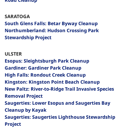
SARATOGA
South Glens Falls: Betar Byway Cleanup​​​​‌ ‍ ​‍​‍‌‍ ‌ ​‍‌‍‍‌‌‍‌ ‌‍‍‌‌‍ ‍​‍​‍​ ‍‍​‍​‍‌ ​ ‌‍​‌‌‍ ‍‌‍‍‌‌ ‌​‌ ‍‌​‍ ‍‌‍‍‌‌‍ ​‍​‍​‍ ​​‍​‍‌‍‍​‌ ​‍‌‍‌‌‌‍‌‍​‍​‍​ ‍‍​‍​‍‌‍‍​‌ ‌​‌ ‌​‌ ​​‌ ​ ​ ‍‍​‍ ​‍ ‌‍​ ‌‍ ‌‌ ​ ​‍ ‍‌‍ ‌‌‍​‌‌‍‍‌‌‍ ‍​‍ ‍​ ​‍​ ​​​ ​‍​ ‌​‌ ​‍‌‍‌‌‌‍‌​‌‍‌‌‌ ​ ‌‍‍‌‌‍‌ ‌‍ ‍​‍ ‍‌ ​‍‌‍‍‌‌ ‌‍‌‍‌‌‌ ​‍‌‍‍ ‌‍‌‌‌‍‌‌‌ ​​‌‍‌‌‌ ​‍​‍ ‍‌‍ ‌ ​‍‌‍‌ ​‍ ‌‍‍‌‌‍ ‍‌ ‌​‌‍‌‌‌‍ ‍‌ ‌​​‍ ‌‍‌‌‌‍‌​‌‍‍‌‌ ‌​​‍ ‌‍ ‌‌‍ ‌‍‌​‌‍‌‌​ ‌‌ ​​‌ ​‍‌‍‌‌‌ ​ ‌‍‌‌‌‍ ‍‌ ‌​‌‍​‌‌ ‌​‌‍‍‌‌‍ ‌‍ ‍​ ‍ ‌‍‍‌‌‍‌​​ ‌‌‍‌‍​ ‌ ​ ​‍​ ‌‍​ ​​​ ‍‌‌‍‌​​ ​‌​‍ ‌​ ‌​​ ‌‌​ ‌​​ ‍‌​‍ ‌​ ‌​​ ‍​​ ‌ ​ ​​​‍ ‌‌‍​‌​ ‌​‌‍‌‍​ ‍‌​‍ ‌​ ​ ​ ‌‌​ ​ ‌‍‌​​ ‌‌‌‍‌‌‌‍​‍​ ​‌​ ‌‌‌‍​ ‌‍‌​​ ‌‍​ ‍ ‌ ‌​‌ ‍‌‌ ​​‌‍‌‌​ ‌‌‍‌‌‌ ‌‍‌‍‌‌‌‍ ‍‌ ‌​​ ‍ ‌ ​​‌‍​‌‌ ‌​‌‍‍​​ ‌‌‍​ ‌‍ ‌‍ ‍‌ ‌​‌‍‌‌‌‍ ‍‌ ‌​​‍‌‌​ ‌‌‌​​‍‌‌ ‌‍‍ ‌‍‌‌‌ ‍‌​‍‌‌​ ​ ‌​‌​​‍‌‌​ ​ ‌​‌​​‍‌‌​ ​‍​ ​‍​ ‌​‌‍​ ‌‍‌‌​ ‍‌​ ​‍‌‍‌​​ ‌‍‌‍​‌‌‍‌‌‌‍​ ​ ​ ‌‍​‍​‍‌‌​ ​‍​ ​‍​‍‌‌​ ‌‌‌​‌​​‍ ‍‌‍​ ‌‍‍​‌‍‍‌‌‍ ​‌‍‌​‌ ​‍‌‍‌‌‌‍ ‍​‍‌‌​ ‌‌‌​​‍‌‌ ‌‍‍ ‌‍‌‌‌ ‍‌​‍‌‌​ ​ ‌​‌​​‍‌‌​ ​ ‌​‌​​‍‌‌​ ​‍​ ​‍​ ‌​‌‍‌​‌‍‌‌​ ‌ ​ ‌‍​ ​ ​ ‌‌‌‍​ ​ ​ ​ ‌‍‌‍‌‍​ ‌ ​‍‌‌​ ​‍​ ​‍​‍‌‌​ ‌‌‌​‌​​‍ ‍‌ ‌​‌‍‌‌‌ ‍​‌ ‌​​ ‌‍​‍‌‍​‌‌ ​ ‌‍‌‌‌‌‌‌‌ ​‍‌‍ ​​ ‌‌‍‍​‌ ‌​‌ ‌​‌ ​​‌ ​ ​‍‌‌​ ​ ‌​​‌​‍‌‌​ ​‍‌​‌‍​‍‌‌​ ​‍‌​‌‍‌‍​ ‌‍ ‌‌ ​ ​‍ ‍‌‍ ‌‌‍​‌‌‍‍‌‌‍ ‍​‍ ‍​ ​‍​ ​​​ ​‍​ ‌​‌ ​‍‌‍‌‌‌‍‌​‌‍‌‌‌ ​ ‌‍‍‌‌‍‌ ‌‍ ‍​‍ ‍‌ ​‍‌‍‍‌‌ ‌‍‌‍‌‌‌ ​‍‌‍‍ ‌‍‌‌‌‍‌‌‌ ​​‌‍‌‌‌ ​‍​‍ ‍‌‍ ‌ ​‍‌‍‌ ​‍‌‍‌‍‍‌‌‍‌​​ ‌‌‍‌‍​ ‌ ​ ​‍​ ‌‍​ ​​​ ‍‌‌‍‌​​ ​‌​‍ ‌​ ‌​​ ‌‌​ ‌​​ ‍‌​‍ ‌​ ‌​​ ‍​​ ‌ ​ ​​​‍ ‌‌‍​‌​ ‌​‌‍‌‍​ ‍‌​‍ ‌​ ​ ​ ‌‌​ ​ ‌‍‌​​ ‌‌‌‍‌‌‌‍​‍​ ​‌​ ‌‌‌‍​ ‌‍‌​​ ‌‍​‍‌‍‌ ‌​‌ ‍‌‌ ​​‌‍‌‌​ ‌‌‍‌‌‌ ‌‍‌‍‌‌‌‍ ‍‌ ‌​​‍‌‍‌ ​​‌‍​‌‌ ‌​‌‍‍​​ ‌‌‍​ ‌‍ ‌‍ ‍‌ ‌​‌‍‌‌‌‍ ‍‌ ‌​​‍‌‌​ ‌‌‌​​‍‌‌ ‌‍‍ ‌‍‌‌‌ ‍‌​‍‌‌​ ​ ‌​‌​​‍‌‌​ ​ ‌​‌​​‍‌‌​ ​‍​ ​‍​ ‌​‌‍​ ‌‍‌‌​ ‍‌​ ​‍‌‍‌​​ ‌‍‌‍​‌‌‍‌‌‌‍​ ​ ​ ‌‍​‍​‍‌‌​ ​‍​ ​‍​‍‌‌​ ‌‌‌​‌​​‍ ‍‌‍​ ‌‍‍​‌‍‍‌‌‍ ​‌‍‌​‌ ​‍‌‍‌‌‌‍ ‍​‍‌‌​ ‌‌‌​​‍‌‌ ‌‍‍ ‌‍‌‌‌ ‍‌​‍‌‌​ ​ ‌​‌​​‍‌‌​ ​ ‌​‌​​‍‌‌​ ​‍​ ​‍​ ‌​‌‍‌​‌‍‌‌​ ‌ ​ ‌‍​ ​ ​ ‌‌‌‍​ ​ ​ ​ ‌‍‌‍‌‍​ ‌ ​‍‌‌​ ​‍​ ​‍​‍‌‌​ ‌‌‌​‌​​‍ ‍‌ ‌​‌‍‌‌‌ ‍​‌ ‌​​‍‌‍‌ ​​‌‍‌‌‌ ​‍‌ ​ ‌ ​​‌‍‌‌‌‍​ ‌ ‌​‌‍‍‌‌ ‌‍‌‍‌‌​ ‌‌ ​​‌ ‌‌‌‍​‍‌‍ ​‌‍‍‌‌ ​ ‌‍‍​‌‍‌‌‌‍‌​​‍​‍‌ ‌
Northumberland: Hudson Crossing Park
Stewardship Project
ULSTER
Esopus: Sleightsburgh Park Cleanup
Gardiner: Gardiner Park Cleanup
High Falls: Rondout Creek Cleanup​​​​‌ ‍ ​‍​‍‌‍ ‌ ​‍‌‍‍‌‌‍‌ ‌‍‍‌‌‍ ‍​‍​‍​ ‍‍​‍​‍‌ ​ ‌‍​‌‌‍ ‍‌‍‍‌‌ ‌​‌ ‍‌​‍ ‍‌‍‍‌‌‍ ​‍​‍​‍ ​​‍​‍‌‍‍​‌ ​‍‌‍‌‌‌‍‌‍​‍​‍​ ‍‍​‍​‍‌‍‍​‌ ‌​‌ ‌​‌ ​​‌ ​ ​ ‍‍​‍ ​‍ ‌‍​ ‌‍ ‌‌ ​ ​‍ ‍‌‍ ‌‌‍​‌‌‍‍‌‌‍ ‍​‍ ‍​ ​‍​ ​​​ ​‍​ ‌​‌ ​‍‌‍‌‌‌‍‌​‌‍‌‌‌ ​ ‌‍‍‌‌‍‌ ‌‍ ‍​‍ ‍‌ ​‍‌‍‍‌‌ ‌‍‌‍‌‌‌ ​‍‌‍‍ ‌‍‌‌‌‍‌‌‌ ​​‌‍‌‌‌ ​‍​‍ ‍‌‍ ‌ ​‍‌‍‌ ​‍ ‌‍‍‌‌‍ ‍‌ ‌​‌‍‌‌‌‍ ‍‌ ‌​​‍ ‌‍‌‌‌‍‌​‌‍‍‌‌ ‌​​‍ ‌‍ ‌‌‍ ‌‍‌​‌‍‌‌​ ‌‌ ​​‌ ​‍‌‍‌‌‌ ​ ‌‍‌‌‌‍ ‍‌ ‌​‌‍​‌‌ ‌​‌‍‍‌‌‍ ‌‍ ‍​ ‍ ‌‍‍‌‌‍‌​​ ‌‌‍‌‍​ ‌ ​ ​‍​ ‌‍​ ​​​ ‍‌‌‍‌​​ ​‌​‍ ‌​ ‌​​ ‌‌​ ‌​​ ‍‌​‍ ‌​ ‌​​ ‍​​ ‌ ​ ​​​‍ ‌‌‍​‌​ ‌​‌‍‌‍​ ‍‌​‍ ‌​ ​ ​ ‌‌​ ​ ‌‍‌​​ ‌‌‌‍‌‌‌‍​‍​ ​‌​ ‌‌‌‍​ ‌‍‌​​ ‌‍​ ‍ ‌ ‌​‌ ‍‌‌ ​​‌‍‌‌​ ‌‌‍‌‌‌ ‌‍‌‍‌‌‌‍ ‍‌ ‌​​ ‍ ‌ ​​‌‍​‌‌ ‌​‌‍‍​​ ‌‌‍​ ‌‍ ‌‍ ‍‌ ‌​‌‍‌‌‌‍ ‍‌ ‌​​‍‌‌​ ‌‌‌​​‍‌‌ ‌‍‍ ‌‍‌‌‌ ‍‌​‍‌‌​ ​ ‌​‌​​‍‌‌​ ​ ‌​‌​​‍‌‌​ ​‍​ ​‍‌‍‌‌​ ​‍‌‍‌​​ ‍​​ ​‍​ ‍‌‌‍‌‌​ ​ ​ ​​​ ‌​‌‍‌‍​ ‌​​‍‌‌​ ​‍​ ​‍​‍‌‌​ ‌‌‌​‌​​‍ ‍‌‍​ ‌‍‍​‌‍‍‌‌‍ ​‌‍‌​‌ ​‍‌‍‌‌‌‍ ‍​‍‌‌​ ‌‌‌​​‍‌‌ ‌‍‍ ‌‍‌‌‌ ‍‌​‍‌‌​ ​ ‌​‌​​‍‌‌​ ​ ‌​‌​​‍‌‌​ ​‍​ ​‍‌‍​ ​ ​ ​ ‍​​ ‍​​ ‍​​ ‌​​ ​‍‌‍​ ​ ​‍‌‍‌‍‌‍‌​​ ​‌​‍‌‌​ ​‍​ ​‍​‍‌‌​ ‌‌‌​‌​​‍ ‍‌ ‌​‌‍‌‌‌ ‍​‌ ‌​​ ‌‍​‍‌‍​‌‌ ​ ‌‍‌‌‌‌‌‌‌ ​‍‌‍ ​​ ‌‌‍‍​‌ ‌​‌ ‌​‌ ​​‌ ​ ​‍‌‌​ ​ ‌​​‌​‍‌‌​ ​‍‌​‌‍​‍‌‌​ ​‍‌​‌‍‌‍​ ‌‍ ‌‌ ​ ​‍ ‍‌‍ ‌‌‍​‌‌‍‍‌‌‍ ‍​‍ ‍​ ​‍​ ​​​ ​‍​ ‌​‌ ​‍‌‍‌‌‌‍‌​‌‍‌‌‌ ​ ‌‍‍‌‌‍‌ ‌‍ ‍​‍ ‍‌ ​‍‌‍‍‌‌ ‌‍‌‍‌‌‌ ​‍‌‍‍ ‌‍‌‌‌‍‌‌‌ ​​‌‍‌‌‌ ​‍​‍ ‍‌‍ ‌ ​‍‌‍‌ ​‍‌‍‌‍‍‌‌‍‌​​ ‌‌‍‌‍​ ‌ ​ ​‍​ ‌‍​ ​​​ ‍‌‌‍‌​​ ​‌​‍ ‌​ ‌​​ ‌‌​ ‌​​ ‍‌​‍ ‌​ ‌​​ ‍​​ ‌ ​ ​​​‍ ‌‌‍​‌​ ‌​‌‍‌‍​ ‍‌​‍ ‌​ ​ ​ ‌‌​ ​ ‌‍‌​​ ‌‌‌‍‌‌‌‍​‍​ ​‌​ ‌‌‌‍​ ‌‍‌​​ ‌‍​‍‌‍‌ ‌​‌ ‍‌‌ ​​‌‍‌‌​ ‌‌‍‌‌‌ ‌‍‌‍‌‌‌‍ ‍‌ ‌​​‍‌‍‌ ​​‌‍​‌‌ ‌​‌‍‍​​ ‌‌‍​ ‌‍ ‌‍ ‍‌ ‌​‌‍‌‌‌‍ ‍‌ ‌​​‍‌‌​ ‌‌‌​​‍‌‌ ‌‍‍ ‌‍‌‌‌ ‍‌​‍‌‌​ ​ ‌​‌​​‍‌‌​ ​ ‌​‌​​‍‌‌​ ​‍​ ​‍‌‍‌‌​ ​‍‌‍‌​​ ‍​​ ​‍​ ‍‌‌‍‌‌​ ​ ​ ​​​ ‌​‌‍‌‍​ ‌​​‍‌‌​ ​‍​ ​‍​‍‌‌​ ‌‌‌​‌​​‍ ‍‌‍​ ‌‍‍​‌‍‍‌‌‍ ​‌‍‌​‌ ​‍‌‍‌‌‌‍ ‍​‍‌‌​ ‌‌‌​​‍‌‌ ‌‍‍ ‌‍‌‌‌ ‍‌​‍‌‌​ ​ ‌​‌​​‍‌‌​ ​ ‌​‌​​‍‌‌​ ​‍​ ​‍‌‍​ ​ ​ ​ ‍​​ ‍​​ ‍​​ ‌​​ ​‍‌‍​ ​ ​‍‌‍‌‍‌‍‌​​ ​‌​‍‌‌​ ​‍​ ​‍​‍‌‌​ ‌‌‌​‌​​‍ ‍‌ ‌​‌‍‌‌‌ ‍​‌ ‌​​‍‌‍‌ ​​‌‍‌‌‌ ​‍‌ ​ ‌ ​​‌‍‌‌‌‍​ ‌ ‌​‌‍‍‌‌ ‌‍‌‍‌‌​ ‌‌ ​​‌ ‌‌‌‍​‍‌‍ ​‌‍‍‌‌ ​ ‌‍‍​‌‍‌‌‌‍‌​​‍​‍‌ ‌
Kingston: Kingston Point Beach Cleanup
New Paltz: River-to-Ridge Trail Invasive Species
Removal Project​​​​‌ ‍ ​‍​‍‌‍ ‌ ​‍‌‍‍‌‌‍‌ ‌‍‍‌‌‍ ‍​‍​‍​ ‍‍​‍​‍‌ ​ ‌‍​‌‌‍ ‍‌‍‍‌‌ ‌​‌ ‍‌​‍ ‍‌‍‍‌‌‍ ​‍​‍​‍ ​​‍​‍‌‍‍​‌ ​‍‌‍‌‌‌‍‌‍​‍​‍​ ‍‍​‍​‍‌‍‍​‌ ‌​‌ ‌​‌ ​​‌ ​ ​ ‍‍​‍ ​‍ ‌‍​ ‌‍ ‌‌ ​ ​‍ ‍‌‍ ‌‌‍​‌‌‍‍‌‌‍ ‍​‍ ‍​ ​‍​ ​​​ ​‍​ ‌​‌ ​‍‌‍‌‌‌‍‌​‌‍‌‌‌ ​ ‌‍‍‌‌‍‌ ‌‍ ‍​‍ ‍‌ ​‍‌‍‍‌‌ ‌‍‌‍‌‌‌ ​‍‌‍‍ ‌‍‌‌‌‍‌‌‌ ​​‌‍‌‌‌ ​‍​‍ ‍‌‍ ‌ ​‍‌‍‌ ​‍ ‌‍‍‌‌‍ ‍‌ ‌​‌‍‌‌‌‍ ‍‌ ‌​​‍ ‌‍‌‌‌‍‌​‌‍‍‌‌ ‌​​‍ ‌‍ ‌‌‍ ‌‍‌​‌‍‌‌​ ‌‌ ​​‌ ​‍‌‍‌‌‌ ​ ‌‍‌‌‌‍ ‍‌ ‌​‌‍​‌‌ ‌​‌‍‍‌‌‍ ‌‍ ‍​ ‍ ‌‍‍‌‌‍‌​​ ‌‌‍‌‍​ ‌ ​ ​‍​ ‌‍​ ​​​ ‍‌‌‍‌​​ ​‌​‍ ‌​ ‌​​ ‌‌​ ‌​​ ‍‌​‍ ‌​ ‌​​ ‍​​ ‌ ​ ​​​‍ ‌‌‍​‌​ ‌​‌‍‌‍​ ‍‌​‍ ‌​ ​ ​ ‌‌​ ​ ‌‍‌​​ ‌‌‌‍‌‌‌‍​‍​ ​‌​ ‌‌‌‍​ ‌‍‌​​ ‌‍​ ‍ ‌ ‌​‌ ‍‌‌ ​​‌‍‌‌​ ‌‌‍‌‌‌ ‌‍‌‍‌‌‌‍ ‍‌ ‌​​ ‍ ‌ ​​‌‍​‌‌ ‌​‌‍‍​​ ‌‌‍​ ‌‍ ‌‍ ‍‌ ‌​‌‍‌‌‌‍ ‍‌ ‌​​‍‌‌​ ‌‌‌​​‍‌‌ ‌‍‍ ‌‍‌‌‌ ‍‌​‍‌‌​ ​ ‌​‌​​‍‌‌​ ​ ‌​‌​​‍‌‌​ ​‍​ ​‍‌‍‌‌​ ​‍‌‍‌​​ ‍​​ ​‍​ ‍‌‌‍‌‌​ ​ ​ ​​​ ‌​‌‍‌‍​ ‌​​‍‌‌​ ​‍​ ​‍​‍‌‌​ ‌‌‌​‌​​‍ ‍‌‍​ ‌‍‍​‌‍‍‌‌‍ ​‌‍‌​‌ ​‍‌‍‌‌‌‍ ‍​‍‌‌​ ‌‌‌​​‍‌‌ ‌‍‍ ‌‍‌‌‌ ‍‌​‍‌‌​ ​ ‌​‌​​‍‌‌​ ​ ‌​‌​​‍‌‌​ ​‍​ ​‍‌‍​‌​ ​ ‌‍​‌‌‍‌​​ ‌​‌‍‌‌‌‍‌‍‌‍‌‌​ ​‍​ ​‍​ ​​​ ​‍​‍‌‌​ ​‍​ ​‍​‍‌‌​ ‌‌‌​‌​​‍ ‍‌ ‌​‌‍‌‌‌ ‍​‌ ‌​​ ‌‍​‍‌‍​‌‌ ​ ‌‍‌‌‌‌‌‌‌ ​‍‌‍ ​​ ‌‌‍‍​‌ ‌​‌ ‌​‌ ​​‌ ​ ​‍‌‌​ ​ ‌​​‌​‍‌‌​ ​‍‌​‌‍​‍‌‌​ ​‍‌​‌‍‌‍​ ‌‍ ‌‌ ​ ​‍ ‍‌‍ ‌‌‍​‌‌‍‍‌‌‍ ‍​‍ ‍​ ​‍​ ​​​ ​‍​ ‌​‌ ​‍‌‍‌‌‌‍‌​‌‍‌‌‌ ​ ‌‍‍‌‌‍‌ ‌‍ ‍​‍ ‍‌ ​‍‌‍‍‌‌ ‌‍‌‍‌‌‌ ​‍‌‍‍ ‌‍‌‌‌‍‌‌‌ ​​‌‍‌‌‌ ​‍​‍ ‍‌‍ ‌ ​‍‌‍‌ ​‍‌‍‌‍‍‌‌‍‌​​ ‌‌‍‌‍​ ‌ ​ ​‍​ ‌‍​ ​​​ ‍‌‌‍‌​​ ​‌​‍ ‌​ ‌​​ ‌‌​ ‌​​ ‍‌​‍ ‌​ ‌​​ ‍​​ ‌ ​ ​​​‍ ‌‌‍​‌​ ‌​‌‍‌‍​ ‍‌​‍ ‌​ ​ ​ ‌‌​ ​ ‌‍‌​​ ‌‌‌‍‌‌‌‍​‍​ ​‌​ ‌‌‌‍​ ‌‍‌​​ ‌‍​‍‌‍‌ ‌​‌ ‍‌‌ ​​‌‍‌‌​ ‌‌‍‌‌‌ ‌‍‌‍‌‌‌‍ ‍‌ ‌​​‍‌‍‌ ​​‌‍​‌‌ ‌​‌‍‍​​ ‌‌‍​ ‌‍ ‌‍ ‍‌ ‌​‌‍‌‌‌‍ ‍‌ ‌​​‍‌‌​ ‌‌‌​​‍‌‌ ‌‍‍ ‌‍‌‌‌ ‍‌​‍‌‌​ ​ ‌​‌​​‍‌‌​ ​ ‌​‌​​‍‌‌​ ​‍​ ​‍‌‍‌‌​ ​‍‌‍‌​​ ‍​​ ​‍​ ‍‌‌‍‌‌​ ​ ​ ​​​ ‌​‌‍‌‍​ ‌​​‍‌‌​ ​‍​ ​‍​‍‌‌​ ‌‌‌​‌​​‍ ‍‌‍​ ‌‍‍​‌‍‍‌‌‍ ​‌‍‌​‌ ​‍‌‍‌‌‌‍ ‍​‍‌‌​ ‌‌‌​​‍‌‌ ‌‍‍ ‌‍‌‌‌ ‍‌​‍‌‌​ ​ ‌​‌​​‍‌‌​ ​ ‌​‌​​‍‌‌​ ​‍​ ​‍‌‍​‌​ ​ ‌‍​‌‌‍‌​​ ‌​‌‍‌‌‌‍‌‍‌‍‌‌​ ​‍​ ​‍​ ​​​ ​‍​‍‌‌​ ​‍​ ​‍​‍‌‌​ ‌‌‌​‌​​‍ ‍‌ ‌​‌‍‌‌‌ ‍​‌ ‌​​‍‌‍‌ ​​‌‍‌‌‌ ​‍‌ ​ ‌ ​​‌‍‌‌‌‍​ ‌ ‌​‌‍‍‌‌ ‌‍‌‍‌‌​ ‌‌ ​​‌ ‌‌‌‍​‍‌‍ ​‌‍‍‌‌ ​ ‌‍‍​‌‍‌‌‌‍‌​​‍​‍‌ ‌
Saugerties: Lower Esopus and Saugerties Bay
Cleanup by Kayak
Saugerties: Saugerties Lighthouse Stewardship
Project