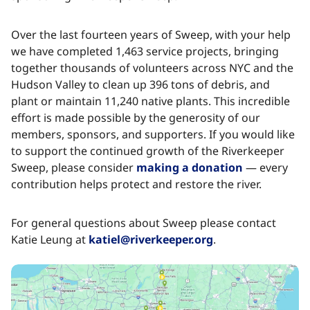
Over the last fourteen years of Sweep, with your help
we have completed 1,463 service projects, bringing
together thousands of volunteers across NYC and the
Hudson Valley to clean up 396 tons of debris, and
plant or maintain 11,240 native plants. This incredible
effort is made possible by the generosity of our
members, sponsors, and supporters. If you would like
to support the continued growth of the Riverkeeper
Sweep, please consider ​​​​‌ ‍ ​‍​‍‌‍ ‌ ​‍‌‍‍‌‌‍‌ ‌‍‍‌‌‍ ‍​‍​‍​ ‍‍​‍​‍‌ ​ ‌‍​‌‌‍ ‍‌‍‍‌‌ ‌​‌ ‍‌​‍ ‍‌‍‍‌‌‍ ​‍​‍​‍ ​​‍​‍‌‍‍​‌ ​‍‌‍‌‌‌‍‌‍​‍​‍​ ‍‍​‍​‍‌‍‍​‌ ‌​‌ ‌​‌ ​​‌ ​ ​ ‍‍​‍ ​‍ ‌‍​ ‌‍ ‌‌ ​ ​‍ ‍‌‍ ‌‌‍​‌‌‍‍‌‌‍ ‍​‍ ‍​ ​‍​ ​​​ ​‍​ ‌​‌ ​‍‌‍‌‌‌‍‌​‌‍‌‌‌ ​ ‌‍‍‌‌‍‌ ‌‍ ‍​‍ ‍‌ ​‍‌‍‍‌‌ ‌‍‌‍‌‌‌ ​‍‌‍‍ ‌‍‌‌‌‍‌‌‌ ​​‌‍‌‌‌ ​‍​‍ ‍‌‍ ‌ ​‍‌‍‌ ​‍ ‌‍‍‌‌‍ ‍‌ ‌​‌‍‌‌‌‍ ‍‌ ‌​​‍ ‌‍‌‌‌‍‌​‌‍‍‌‌ ‌​​‍ ‌‍ ‌‌‍ ‌‍‌​‌‍‌‌​ ‌‌ ​​‌ ​‍‌‍‌‌‌ ​ ‌‍‌‌‌‍ ‍‌ ‌​‌‍​‌‌ ‌​‌‍‍‌‌‍ ‌‍ ‍​ ‍ ‌‍‍‌‌‍‌​​ ‌‌‍‌‍​ ‌ ​ ​‍​ ‌‍​ ​​​ ‍‌‌‍‌​​ ​‌​‍ ‌​ ‌​​ ‌‌​ ‌​​ ‍‌​‍ ‌​ ‌​​ ‍​​ ‌ ​ ​​​‍ ‌‌‍​‌​ ‌​‌‍‌‍​ ‍‌​‍ ‌​ ​ ​ ‌‌​ ​ ‌‍‌​​ ‌‌‌‍‌‌‌‍​‍​ ​‌​ ‌‌‌‍​ ‌‍‌​​ ‌‍​ ‍ ‌ ‌​‌ ‍‌‌ ​​‌‍‌‌​ ‌‌‍‌‌‌ ‌‍‌‍‌‌‌‍ ‍‌ ‌​​ ‍ ‌ ​​‌‍​‌‌ ‌​‌‍‍​​ ‌‌‍​ ‌‍ ‌‍ ‍‌ ‌​‌‍‌‌‌‍ ‍‌ ‌​​‍‌‌​ ‌‌‌​​‍‌‌ ‌‍‍ ‌‍‌‌‌ ‍‌​‍‌‌​ ​ ‌​‌​​‍‌‌​ ​ ‌​‌​​‍‌‌​ ​‍​ ​‍​ ​​‌‍​ ‌‍‌‍‌‍‌​​ ​‌​ ​ ‌‍‌‌​ ​‍​ ​ ‌‍‌‌​ ​‌‌‍‌​​‍‌‌​ ​‍​ ​‍​‍‌‌​ ‌‌‌​‌​​‍ ‍‌‍​ ‌‍‍​‌‍‍‌‌‍ ​‌‍‌​‌ ​‍‌‍‌‌‌‍ ‍​‍‌‌​ ‌‌‌​​‍‌‌ ‌‍‍ ‌‍‌‌‌ ‍‌​‍‌‌​ ​ ‌​‌​​‍‌‌​ ​ ‌​‌​​‍‌‌​ ​‍​ ​‍‌‍​ ​ ‌‍​ ‍‌​ ‍‌​ ‌ ‌‍​ ‌‍​‍​ ​​​ ‌‌‌‍​‌‌‍​ ​ ‍‌​‍‌‌​ ​‍​ ​‍​‍‌‌​ ‌‌‌​‌​​‍ ‍‌ ‌​‌‍‌‌‌ ‍​‌ ‌​​ ‌‍​‍‌‍​‌‌ ​ ‌‍‌‌‌‌‌‌‌ ​‍‌‍ ​​ ‌‌‍‍​‌ ‌​‌ ‌​‌ ​​‌ ​ ​‍‌‌​ ​ ‌​​‌​‍‌‌​ ​‍‌​‌‍​‍‌‌​ ​‍‌​‌‍‌‍​ ‌‍ ‌‌ ​ ​‍ ‍‌‍ ‌‌‍​‌‌‍‍‌‌‍ ‍​‍ ‍​ ​‍​ ​​​ ​‍​ ‌​‌ ​‍‌‍‌‌‌‍‌​‌‍‌‌‌ ​ ‌‍‍‌‌‍‌ ‌‍ ‍​‍ ‍‌ ​‍‌‍‍‌‌ ‌‍‌‍‌‌‌ ​‍‌‍‍ ‌‍‌‌‌‍‌‌‌ ​​‌‍‌‌‌ ​‍​‍ ‍‌‍ ‌ ​‍‌‍‌ ​‍‌‍‌‍‍‌‌‍‌​​ ‌‌‍‌‍​ ‌ ​ ​‍​ ‌‍​ ​​​ ‍‌‌‍‌​​ ​‌​‍ ‌​ ‌​​ ‌‌​ ‌​​ ‍‌​‍ ‌​ ‌​​ ‍​​ ‌ ​ ​​​‍ ‌‌‍​‌​ ‌​‌‍‌‍​ ‍‌​‍ ‌​ ​ ​ ‌‌​ ​ ‌‍‌​​ ‌‌‌‍‌‌‌‍​‍​ ​‌​ ‌‌‌‍​ ‌‍‌​​ ‌‍​‍‌‍‌ ‌​‌ ‍‌‌ ​​‌‍‌‌​ ‌‌‍‌‌‌ ‌‍‌‍‌‌‌‍ ‍‌ ‌​​‍‌‍‌ ​​‌‍​‌‌ ‌​‌‍‍​​ ‌‌‍​ ‌‍ ‌‍ ‍‌ ‌​‌‍‌‌‌‍ ‍‌ ‌​​‍‌‌​ ‌‌‌​​‍‌‌ ‌‍‍ ‌‍‌‌‌ ‍‌​‍‌‌​ ​ ‌​‌​​‍‌‌​ ​ ‌​‌​​‍‌‌​ ​‍​ ​‍​ ​​‌‍​ ‌‍‌‍‌‍‌​​ ​‌​ ​ ‌‍‌‌​ ​‍​ ​ ‌‍‌‌​ ​‌‌‍‌​​‍‌‌​ ​‍​ ​‍​‍‌‌​ ‌‌‌​‌​​‍ ‍‌‍​ ‌‍‍​‌‍‍‌‌‍ ​‌‍‌​‌ ​‍‌‍‌‌‌‍ ‍​‍‌‌​ ‌‌‌​​‍‌‌ ‌‍‍ ‌‍‌‌‌ ‍‌​‍‌‌​ ​ ‌​‌​​‍‌‌​ ​ ‌​‌​​‍‌‌​ ​‍​ ​‍‌‍​ ​ ‌‍​ ‍‌​ ‍‌​ ‌ ‌‍​ ‌‍​‍​ ​​​ ‌‌‌‍​‌‌‍​ ​ ‍‌​‍‌‌​ ​‍​ ​‍​‍‌‌​ ‌‌‌​‌​​‍ ‍‌ ‌​‌‍‌‌‌ ‍​‌ ‌​​‍‌‍‌ ​​‌‍‌‌‌ ​‍‌ ​ ‌ ​​‌‍‌‌‌‍​ ‌ ‌​‌‍‍‌‌ ‌‍‌‍‌‌​ ‌‌ ​​‌ ‌‌‌‍​‍‌‍ ​‌‍‍‌‌ ​ ‌‍‍​‌‍‌‌‌‍‌​​‍​‍‌ ‌
making a donation​​​​‌ ‍ ​‍​‍‌‍ ‌ ​‍‌‍‍‌‌‍‌ ‌‍‍‌‌‍ ‍​‍​‍​ ‍‍​‍​‍‌ ​ ‌‍​‌‌‍ ‍‌‍‍‌‌ ‌​‌ ‍‌​‍ ‍‌‍‍‌‌‍ ​‍​‍​‍ ​​‍​‍‌‍‍​‌ ​‍‌‍‌‌‌‍‌‍​‍​‍​ ‍‍​‍​‍‌‍‍​‌ ‌​‌ ‌​‌ ​​‌ ​ ​ ‍‍​‍ ​‍ ‌‍​ ‌‍ ‌‌ ​ ​‍ ‍‌‍ ‌‌‍​‌‌‍‍‌‌‍ ‍​‍ ‍​ ​‍​ ​​​ ​‍​ ‌​‌ ​‍‌‍‌‌‌‍‌​‌‍‌‌‌ ​ ‌‍‍‌‌‍‌ ‌‍ ‍​‍ ‍‌ ​‍‌‍‍‌‌ ‌‍‌‍‌‌‌ ​‍‌‍‍ ‌‍‌‌‌‍‌‌‌ ​​‌‍‌‌‌ ​‍​‍ ‍‌‍ ‌ ​‍‌‍‌ ​‍ ‌‍‍‌‌‍ ‍‌ ‌​‌‍‌‌‌‍ ‍‌ ‌​​‍ ‌‍‌‌‌‍‌​‌‍‍‌‌ ‌​​‍ ‌‍ ‌‌‍ ‌‍‌​‌‍‌‌​ ‌‌ ​​‌ ​‍‌‍‌‌‌ ​ ‌‍‌‌‌‍ ‍‌ ‌​‌‍​‌‌ ‌​‌‍‍‌‌‍ ‌‍ ‍​ ‍ ‌‍‍‌‌‍‌​​ ‌‌‍‌‍​ ‌ ​ ​‍​ ‌‍​ ​​​ ‍‌‌‍‌​​ ​‌​‍ ‌​ ‌​​ ‌‌​ ‌​​ ‍‌​‍ ‌​ ‌​​ ‍​​ ‌ ​ ​​​‍ ‌‌‍​‌​ ‌​‌‍‌‍​ ‍‌​‍ ‌​ ​ ​ ‌‌​ ​ ‌‍‌​​ ‌‌‌‍‌‌‌‍​‍​ ​‌​ ‌‌‌‍​ ‌‍‌​​ ‌‍​ ‍ ‌ ‌​‌ ‍‌‌ ​​‌‍‌‌​ ‌‌‍‌‌‌ ‌‍‌‍‌‌‌‍ ‍‌ ‌​​ ‍ ‌ ​​‌‍​‌‌ ‌​‌‍‍​​ ‌‌‍​ ‌‍ ‌‍ ‍‌ ‌​‌‍‌‌‌‍ ‍‌ ‌​​‍‌‌​ ‌‌‌​​‍‌‌ ‌‍‍ ‌‍‌‌‌ ‍‌​‍‌‌​ ​ ‌​‌​​‍‌‌​ ​ ‌​‌​​‍‌‌​ ​‍​ ​‍​ ​​‌‍​ ‌‍‌‍‌‍‌​​ ​‌​ ​ ‌‍‌‌​ ​‍​ ​ ‌‍‌‌​ ​‌‌‍‌​​‍‌‌​ ​‍​ ​‍​‍‌‌​ ‌‌‌​‌​​‍ ‍‌‍​ ‌‍‍​‌‍‍‌‌‍ ​‌‍‌​‌ ​‍‌‍‌‌‌‍ ‍​‍‌‌​ ‌‌‌​​‍‌‌ ‌‍‍ ‌‍‌‌‌ ‍‌​‍‌‌​ ​ ‌​‌​​‍‌‌​ ​ ‌​‌​​‍‌‌​ ​‍​ ​‍‌‍​‍‌‍​‍​ ‍​​ ‌‍​ ​‍‌‍‌‍​ ‌​‌‍‌‍​ ‌‍​ ​‌​ ‍‌​ ‌‍​‍‌‌​ ​‍​ ​‍​‍‌‌​ ‌‌‌​‌​​‍ ‍‌ ‌​‌‍‌‌‌ ‍​‌ ‌​​ ‌‍​‍‌‍​‌‌ ​ ‌‍‌‌‌‌‌‌‌ ​‍‌‍ ​​ ‌‌‍‍​‌ ‌​‌ ‌​‌ ​​‌ ​ ​‍‌‌​ ​ ‌​​‌​‍‌‌​ ​‍‌​‌‍​‍‌‌​ ​‍‌​‌‍‌‍​ ‌‍ ‌‌ ​ ​‍ ‍‌‍ ‌‌‍​‌‌‍‍‌‌‍ ‍​‍ ‍​ ​‍​ ​​​ ​‍​ ‌​‌ ​‍‌‍‌‌‌‍‌​‌‍‌‌‌ ​ ‌‍‍‌‌‍‌ ‌‍ ‍​‍ ‍‌ ​‍‌‍‍‌‌ ‌‍‌‍‌‌‌ ​‍‌‍‍ ‌‍‌‌‌‍‌‌‌ ​​‌‍‌‌‌ ​‍​‍ ‍‌‍ ‌ ​‍‌‍‌ ​‍‌‍‌‍‍‌‌‍‌​​ ‌‌‍‌‍​ ‌ ​ ​‍​ ‌‍​ ​​​ ‍‌‌‍‌​​ ​‌​‍ ‌​ ‌​​ ‌‌​ ‌​​ ‍‌​‍ ‌​ ‌​​ ‍​​ ‌ ​ ​​​‍ ‌‌‍​‌​ ‌​‌‍‌‍​ ‍‌​‍ ‌​ ​ ​ ‌‌​ ​ ‌‍‌​​ ‌‌‌‍‌‌‌‍​‍​ ​‌​ ‌‌‌‍​ ‌‍‌​​ ‌‍​‍‌‍‌ ‌​‌ ‍‌‌ ​​‌‍‌‌​ ‌‌‍‌‌‌ ‌‍‌‍‌‌‌‍ ‍‌ ‌​​‍‌‍‌ ​​‌‍​‌‌ ‌​‌‍‍​​ ‌‌‍​ ‌‍ ‌‍ ‍‌ ‌​‌‍‌‌‌‍ ‍‌ ‌​​‍‌‌​ ‌‌‌​​‍‌‌ ‌‍‍ ‌‍‌‌‌ ‍‌​‍‌‌​ ​ ‌​‌​​‍‌‌​ ​ ‌​‌​​‍‌‌​ ​‍​ ​‍​ ​​‌‍​ ‌‍‌‍‌‍‌​​ ​‌​ ​ ‌‍‌‌​ ​‍​ ​ ‌‍‌‌​ ​‌‌‍‌​​‍‌‌​ ​‍​ ​‍​‍‌‌​ ‌‌‌​‌​​‍ ‍‌‍​ ‌‍‍​‌‍‍‌‌‍ ​‌‍‌​‌ ​‍‌‍‌‌‌‍ ‍​‍‌‌​ ‌‌‌​​‍‌‌ ‌‍‍ ‌‍‌‌‌ ‍‌​‍‌‌​ ​ ‌​‌​​‍‌‌​ ​ ‌​‌​​‍‌‌​ ​‍​ ​‍‌‍​‍‌‍​‍​ ‍​​ ‌‍​ ​‍‌‍‌‍​ ‌​‌‍‌‍​ ‌‍​ ​‌​ ‍‌​ ‌‍​‍‌‌​ ​‍​ ​‍​‍‌‌​ ‌‌‌​‌​​‍ ‍‌ ‌​‌‍‌‌‌ ‍​‌ ‌​​‍‌‍‌ ​​‌‍‌‌‌ ​‍‌ ​ ‌ ​​‌‍‌‌‌‍​ ‌ ‌​‌‍‍‌‌ ‌‍‌‍‌‌​ ‌‌ ​​‌ ‌‌‌‍​‍‌‍ ​‌‍‍‌‌ ​ ‌‍‍​‌‍‌‌‌‍‌​​‍​‍‌ ‌
— every
contribution helps protect and restore the river.​​​​‌ ‍ ​‍​‍‌‍ ‌ ​‍‌‍‍‌‌‍‌ ‌‍‍‌‌‍ ‍​‍​‍​ ‍‍​‍​‍‌ ​ ‌‍​‌‌‍ ‍‌‍‍‌‌ ‌​‌ ‍‌​‍ ‍‌‍‍‌‌‍ ​‍​‍​‍ ​​‍​‍‌‍‍​‌ ​‍‌‍‌‌‌‍‌‍​‍​‍​ ‍‍​‍​‍‌‍‍​‌ ‌​‌ ‌​‌ ​​‌ ​ ​ ‍‍​‍ ​‍ ‌‍​ ‌‍ ‌‌ ​ ​‍ ‍‌‍ ‌‌‍​‌‌‍‍‌‌‍ ‍​‍ ‍​ ​‍​ ​​​ ​‍​ ‌​‌ ​‍‌‍‌‌‌‍‌​‌‍‌‌‌ ​ ‌‍‍‌‌‍‌ ‌‍ ‍​‍ ‍‌ ​‍‌‍‍‌‌ ‌‍‌‍‌‌‌ ​‍‌‍‍ ‌‍‌‌‌‍‌‌‌ ​​‌‍‌‌‌ ​‍​‍ ‍‌‍ ‌ ​‍‌‍‌ ​‍ ‌‍‍‌‌‍ ‍‌ ‌​‌‍‌‌‌‍ ‍‌ ‌​​‍ ‌‍‌‌‌‍‌​‌‍‍‌‌ ‌​​‍ ‌‍ ‌‌‍ ‌‍‌​‌‍‌‌​ ‌‌ ​​‌ ​‍‌‍‌‌‌ ​ ‌‍‌‌‌‍ ‍‌ ‌​‌‍​‌‌ ‌​‌‍‍‌‌‍ ‌‍ ‍​ ‍ ‌‍‍‌‌‍‌​​ ‌‌‍‌‍​ ‌ ​ ​‍​ ‌‍​ ​​​ ‍‌‌‍‌​​ ​‌​‍ ‌​ ‌​​ ‌‌​ ‌​​ ‍‌​‍ ‌​ ‌​​ ‍​​ ‌ ​ ​​​‍ ‌‌‍​‌​ ‌​‌‍‌‍​ ‍‌​‍ ‌​ ​ ​ ‌‌​ ​ ‌‍‌​​ ‌‌‌‍‌‌‌‍​‍​ ​‌​ ‌‌‌‍​ ‌‍‌​​ ‌‍​ ‍ ‌ ‌​‌ ‍‌‌ ​​‌‍‌‌​ ‌‌‍‌‌‌ ‌‍‌‍‌‌‌‍ ‍‌ ‌​​ ‍ ‌ ​​‌‍​‌‌ ‌​‌‍‍​​ ‌‌‍​ ‌‍ ‌‍ ‍‌ ‌​‌‍‌‌‌‍ ‍‌ ‌​​‍‌‌​ ‌‌‌​​‍‌‌ ‌‍‍ ‌‍‌‌‌ ‍‌​‍‌‌​ ​ ‌​‌​​‍‌‌​ ​ ‌​‌​​‍‌‌​ ​‍​ ​‍​ ​​‌‍​ ‌‍‌‍‌‍‌​​ ​‌​ ​ ‌‍‌‌​ ​‍​ ​ ‌‍‌‌​ ​‌‌‍‌​​‍‌‌​ ​‍​ ​‍​‍‌‌​ ‌‌‌​‌​​‍ ‍‌‍​ ‌‍‍​‌‍‍‌‌‍ ​‌‍‌​‌ ​‍‌‍‌‌‌‍ ‍​‍‌‌​ ‌‌‌​​‍‌‌ ‌‍‍ ‌‍‌‌‌ ‍‌​‍‌‌​ ​ ‌​‌​​‍‌‌​ ​ ‌​‌​​‍‌‌​ ​‍​ ​‍‌‍‌‌‌‍​‌​ ‌​‌‍‌‍​ ​‌​ ​‌​ ​ ​ ‌‌​ ‌ ​ ‌‌​ ​​​ ‍‌​‍‌‌​ ​‍​ ​‍​‍‌‌​ ‌‌‌​‌​​‍ ‍‌ ‌​‌‍‌‌‌ ‍​‌ ‌​​ ‌‍​‍‌‍​‌‌ ​ ‌‍‌‌‌‌‌‌‌ ​‍‌‍ ​​ ‌‌‍‍​‌ ‌​‌ ‌​‌ ​​‌ ​ ​‍‌‌​ ​ ‌​​‌​‍‌‌​ ​‍‌​‌‍​‍‌‌​ ​‍‌​‌‍‌‍​ ‌‍ ‌‌ ​ ​‍ ‍‌‍ ‌‌‍​‌‌‍‍‌‌‍ ‍​‍ ‍​ ​‍​ ​​​ ​‍​ ‌​‌ ​‍‌‍‌‌‌‍‌​‌‍‌‌‌ ​ ‌‍‍‌‌‍‌ ‌‍ ‍​‍ ‍‌ ​‍‌‍‍‌‌ ‌‍‌‍‌‌‌ ​‍‌‍‍ ‌‍‌‌‌‍‌‌‌ ​​‌‍‌‌‌ ​‍​‍ ‍‌‍ ‌ ​‍‌‍‌ ​‍‌‍‌‍‍‌‌‍‌​​ ‌‌‍‌‍​ ‌ ​ ​‍​ ‌‍​ ​​​ ‍‌‌‍‌​​ ​‌​‍ ‌​ ‌​​ ‌‌​ ‌​​ ‍‌​‍ ‌​ ‌​​ ‍​​ ‌ ​ ​​​‍ ‌‌‍​‌​ ‌​‌‍‌‍​ ‍‌​‍ ‌​ ​ ​ ‌‌​ ​ ‌‍‌​​ ‌‌‌‍‌‌‌‍​‍​ ​‌​ ‌‌‌‍​ ‌‍‌​​ ‌‍​‍‌‍‌ ‌​‌ ‍‌‌ ​​‌‍‌‌​ ‌‌‍‌‌‌ ‌‍‌‍‌‌‌‍ ‍‌ ‌​​‍‌‍‌ ​​‌‍​‌‌ ‌​‌‍‍​​ ‌‌‍​ ‌‍ ‌‍ ‍‌ ‌​‌‍‌‌‌‍ ‍‌ ‌​​‍‌‌​ ‌‌‌​​‍‌‌ ‌‍‍ ‌‍‌‌‌ ‍‌​‍‌‌​ ​ ‌​‌​​‍‌‌​ ​ ‌​‌​​‍‌‌​ ​‍​ ​‍​ ​​‌‍​ ‌‍‌‍‌‍‌​​ ​‌​ ​ ‌‍‌‌​ ​‍​ ​ ‌‍‌‌​ ​‌‌‍‌​​‍‌‌​ ​‍​ ​‍​‍‌‌​ ‌‌‌​‌​​‍ ‍‌‍​ ‌‍‍​‌‍‍‌‌‍ ​‌‍‌​‌ ​‍‌‍‌‌‌‍ ‍​‍‌‌​ ‌‌‌​​‍‌‌ ‌‍‍ ‌‍‌‌‌ ‍‌​‍‌‌​ ​ ‌​‌​​‍‌‌​ ​ ‌​‌​​‍‌‌​ ​‍​ ​‍‌‍‌‌‌‍​‌​ ‌​‌‍‌‍​ ​‌​ ​‌​ ​ ​ ‌‌​ ‌ ​ ‌‌​ ​​​ ‍‌​‍‌‌​ ​‍​ ​‍​‍‌‌​ ‌‌‌​‌​​‍ ‍‌ ‌​‌‍‌‌‌ ‍​‌ ‌​​‍‌‍‌ ​​‌‍‌‌‌ ​‍‌ ​ ‌ ​​‌‍‌‌‌‍​ ‌ ‌​‌‍‍‌‌ ‌‍‌‍‌‌​ ‌‌ ​​‌ ‌‌‌‍​‍‌‍ ​‌‍‍‌‌ ​ ‌‍‍​‌‍‌‌‌‍‌​​‍​‍‌ ‌
For general questions about Sweep please contact
Katie Leung at ​​​​‌ ‍ ​‍​‍‌‍ ‌ ​‍‌‍‍‌‌‍‌ ‌‍‍‌‌‍ ‍​‍​‍​ ‍‍​‍​‍‌ ​ ‌‍​‌‌‍ ‍‌‍‍‌‌ ‌​‌ ‍‌​‍ ‍‌‍‍‌‌‍ ​‍​‍​‍ ​​‍​‍‌‍‍​‌ ​‍‌‍‌‌‌‍‌‍​‍​‍​ ‍‍​‍​‍‌‍‍​‌ ‌​‌ ‌​‌ ​​‌ ​ ​ ‍‍​‍ ​‍ ‌‍​ ‌‍ ‌‌ ​ ​‍ ‍‌‍ ‌‌‍​‌‌‍‍‌‌‍ ‍​‍ ‍​ ​‍​ ​​​ ​‍​ ‌​‌ ​‍‌‍‌‌‌‍‌​‌‍‌‌‌ ​ ‌‍‍‌‌‍‌ ‌‍ ‍​‍ ‍‌ ​‍‌‍‍‌‌ ‌‍‌‍‌‌‌ ​‍‌‍‍ ‌‍‌‌‌‍‌‌‌ ​​‌‍‌‌‌ ​‍​‍ ‍‌‍ ‌ ​‍‌‍‌ ​‍ ‌‍‍‌‌‍ ‍‌ ‌​‌‍‌‌‌‍ ‍‌ ‌​​‍ ‌‍‌‌‌‍‌​‌‍‍‌‌ ‌​​‍ ‌‍ ‌‌‍ ‌‍‌​‌‍‌‌​ ‌‌ ​​‌ ​‍‌‍‌‌‌ ​ ‌‍‌‌‌‍ ‍‌ ‌​‌‍​‌‌ ‌​‌‍‍‌‌‍ ‌‍ ‍​ ‍ ‌‍‍‌‌‍‌​​ ‌‌‍‌‍​ ‌ ​ ​‍​ ‌‍​ ​​​ ‍‌‌‍‌​​ ​‌​‍ ‌​ ‌​​ ‌‌​ ‌​​ ‍‌​‍ ‌​ ‌​​ ‍​​ ‌ ​ ​​​‍ ‌‌‍​‌​ ‌​‌‍‌‍​ ‍‌​‍ ‌​ ​ ​ ‌‌​ ​ ‌‍‌​​ ‌‌‌‍‌‌‌‍​‍​ ​‌​ ‌‌‌‍​ ‌‍‌​​ ‌‍​ ‍ ‌ ‌​‌ ‍‌‌ ​​‌‍‌‌​ ‌‌‍‌‌‌ ‌‍‌‍‌‌‌‍ ‍‌ ‌​​ ‍ ‌ ​​‌‍​‌‌ ‌​‌‍‍​​ ‌‌‍​ ‌‍ ‌‍ ‍‌ ‌​‌‍‌‌‌‍ ‍‌ ‌​​‍‌‌​ ‌‌‌​​‍‌‌ ‌‍‍ ‌‍‌‌‌ ‍‌​‍‌‌​ ​ ‌​‌​​‍‌‌​ ​ ‌​‌​​‍‌‌​ ​‍​ ​‍​ ​‍​ ​​​ ​ ​ ‌‌‌‍​‌‌‍​ ​ ‌​​ ‌​​ ‌ ‌‍​ ​ ‍​‌‍‌‌​‍‌‌​ ​‍​ ​‍​‍‌‌​ ‌‌‌​‌​​‍ ‍‌‍​ ‌‍‍​‌‍‍‌‌‍ ​‌‍‌​‌ ​‍‌‍‌‌‌‍ ‍​‍‌‌​ ‌‌‌​​‍‌‌ ‌‍‍ ‌‍‌‌‌ ‍‌​‍‌‌​ ​ ‌​‌​​‍‌‌​ ​ ‌​‌​​‍‌‌​ ​‍​ ​‍​ ​‍‌‍​ ​ ​ ​ ​ ​ ​ ​ ‌‌​ ‌​​ ​​​ ‌ ​ ​‍​ ‍‌‌‍‌‍​‍‌‌​ ​‍​ ​‍​‍‌‌​ ‌‌‌​‌​​‍ ‍‌ ‌​‌‍‌‌‌ ‍​‌ ‌​​ ‌‍​‍‌‍​‌‌ ​ ‌‍‌‌‌‌‌‌‌ ​‍‌‍ ​​ ‌‌‍‍​‌ ‌​‌ ‌​‌ ​​‌ ​ ​‍‌‌​ ​ ‌​​‌​‍‌‌​ ​‍‌​‌‍​‍‌‌​ ​‍‌​‌‍‌‍​ ‌‍ ‌‌ ​ ​‍ ‍‌‍ ‌‌‍​‌‌‍‍‌‌‍ ‍​‍ ‍​ ​‍​ ​​​ ​‍​ ‌​‌ ​‍‌‍‌‌‌‍‌​‌‍‌‌‌ ​ ‌‍‍‌‌‍‌ ‌‍ ‍​‍ ‍‌ ​‍‌‍‍‌‌ ‌‍‌‍‌‌‌ ​‍‌‍‍ ‌‍‌‌‌‍‌‌‌ ​​‌‍‌‌‌ ​‍​‍ ‍‌‍ ‌ ​‍‌‍‌ ​‍‌‍‌‍‍‌‌‍‌​​ ‌‌‍‌‍​ ‌ ​ ​‍​ ‌‍​ ​​​ ‍‌‌‍‌​​ ​‌​‍ ‌​ ‌​​ ‌‌​ ‌​​ ‍‌​‍ ‌​ ‌​​ ‍​​ ‌ ​ ​​​‍ ‌‌‍​‌​ ‌​‌‍‌‍​ ‍‌​‍ ‌​ ​ ​ ‌‌​ ​ ‌‍‌​​ ‌‌‌‍‌‌‌‍​‍​ ​‌​ ‌‌‌‍​ ‌‍‌​​ ‌‍​‍‌‍‌ ‌​‌ ‍‌‌ ​​‌‍‌‌​ ‌‌‍‌‌‌ ‌‍‌‍‌‌‌‍ ‍‌ ‌​​‍‌‍‌ ​​‌‍​‌‌ ‌​‌‍‍​​ ‌‌‍​ ‌‍ ‌‍ ‍‌ ‌​‌‍‌‌‌‍ ‍‌ ‌​​‍‌‌​ ‌‌‌​​‍‌‌ ‌‍‍ ‌‍‌‌‌ ‍‌​‍‌‌​ ​ ‌​‌​​‍‌‌​ ​ ‌​‌​​‍‌‌​ ​‍​ ​‍​ ​‍​ ​​​ ​ ​ ‌‌‌‍​‌‌‍​ ​ ‌​​ ‌​​ ‌ ‌‍​ ​ ‍​‌‍‌‌​‍‌‌​ ​‍​ ​‍​‍‌‌​ ‌‌‌​‌​​‍ ‍‌‍​ ‌‍‍​‌‍‍‌‌‍ ​‌‍‌​‌ ​‍‌‍‌‌‌‍ ‍​‍‌‌​ ‌‌‌​​‍‌‌ ‌‍‍ ‌‍‌‌‌ ‍‌​‍‌‌​ ​ ‌​‌​​‍‌‌​ ​ ‌​‌​​‍‌‌​ ​‍​ ​‍​ ​‍‌‍​ ​ ​ ​ ​ ​ ​ ​ ‌‌​ ‌​​ ​​​ ‌ ​ ​‍​ ‍‌‌‍‌‍​‍‌‌​ ​‍​ ​‍​‍‌‌​ ‌‌‌​‌​​‍ ‍‌ ‌​‌‍‌‌‌ ‍​‌ ‌​​‍‌‍‌ ​​‌‍‌‌‌ ​‍‌ ​ ‌ ​​‌‍‌‌‌‍​ ‌ ‌​‌‍‍‌‌ ‌‍‌‍‌‌​ ‌‌ ​​‌ ‌‌‌‍​‍‌‍ ​‌‍‍‌‌ ​ ‌‍‍​‌‍‌‌‌‍‌​​‍​‍‌ ‌
katiel@riverkeeper.org​​​​‌ ‍ ​‍​‍‌‍ ‌ ​‍‌‍‍‌‌‍‌ ‌‍‍‌‌‍ ‍​‍​‍​ ‍‍​‍​‍‌ ​ ‌‍​‌‌‍ ‍‌‍‍‌‌ ‌​‌ ‍‌​‍ ‍‌‍‍‌‌‍ ​‍​‍​‍ ​​‍​‍‌‍‍​‌ ​‍‌‍‌‌‌‍‌‍​‍​‍​ ‍‍​‍​‍‌‍‍​‌ ‌​‌ ‌​‌ ​​‌ ​ ​ ‍‍​‍ ​‍ ‌‍​ ‌‍ ‌‌ ​ ​‍ ‍‌‍ ‌‌‍​‌‌‍‍‌‌‍ ‍​‍ ‍​ ​‍​ ​​​ ​‍​ ‌​‌ ​‍‌‍‌‌‌‍‌​‌‍‌‌‌ ​ ‌‍‍‌‌‍‌ ‌‍ ‍​‍ ‍‌ ​‍‌‍‍‌‌ ‌‍‌‍‌‌‌ ​‍‌‍‍ ‌‍‌‌‌‍‌‌‌ ​​‌‍‌‌‌ ​‍​‍ ‍‌‍ ‌ ​‍‌‍‌ ​‍ ‌‍‍‌‌‍ ‍‌ ‌​‌‍‌‌‌‍ ‍‌ ‌​​‍ ‌‍‌‌‌‍‌​‌‍‍‌‌ ‌​​‍ ‌‍ ‌‌‍ ‌‍‌​‌‍‌‌​ ‌‌ ​​‌ ​‍‌‍‌‌‌ ​ ‌‍‌‌‌‍ ‍‌ ‌​‌‍​‌‌ ‌​‌‍‍‌‌‍ ‌‍ ‍​ ‍ ‌‍‍‌‌‍‌​​ ‌‌‍‌‍​ ‌ ​ ​‍​ ‌‍​ ​​​ ‍‌‌‍‌​​ ​‌​‍ ‌​ ‌​​ ‌‌​ ‌​​ ‍‌​‍ ‌​ ‌​​ ‍​​ ‌ ​ ​​​‍ ‌‌‍​‌​ ‌​‌‍‌‍​ ‍‌​‍ ‌​ ​ ​ ‌‌​ ​ ‌‍‌​​ ‌‌‌‍‌‌‌‍​‍​ ​‌​ ‌‌‌‍​ ‌‍‌​​ ‌‍​ ‍ ‌ ‌​‌ ‍‌‌ ​​‌‍‌‌​ ‌‌‍‌‌‌ ‌‍‌‍‌‌‌‍ ‍‌ ‌​​ ‍ ‌ ​​‌‍​‌‌ ‌​‌‍‍​​ ‌‌‍​ ‌‍ ‌‍ ‍‌ ‌​‌‍‌‌‌‍ ‍‌ ‌​​‍‌‌​ ‌‌‌​​‍‌‌ ‌‍‍ ‌‍‌‌‌ ‍‌​‍‌‌​ ​ ‌​‌​​‍‌‌​ ​ ‌​‌​​‍‌‌​ ​‍​ ​‍​ ​‍​ ​​​ ​ ​ ‌‌‌‍​‌‌‍​ ​ ‌​​ ‌​​ ‌ ‌‍​ ​ ‍​‌‍‌‌​‍‌‌​ ​‍​ ​‍​‍‌‌​ ‌‌‌​‌​​‍ ‍‌‍​ ‌‍‍​‌‍‍‌‌‍ ​‌‍‌​‌ ​‍‌‍‌‌‌‍ ‍​‍‌‌​ ‌‌‌​​‍‌‌ ‌‍‍ ‌‍‌‌‌ ‍‌​‍‌‌​ ​ ‌​‌​​‍‌‌​ ​ ‌​‌​​‍‌‌​ ​‍​ ​‍‌‍​ ​ ​​‌‍​‍​ ‌‌​ ​ ​ ‌‌‌‍​ ​ ‍‌​ ‌​‌‍​ ​ ‌ ​ ‌‌​‍‌‌​ ​‍​ ​‍​‍‌‌​ ‌‌‌​‌​​‍ ‍‌ ‌​‌‍‌‌‌ ‍​‌ ‌​​ ‌‍​‍‌‍​‌‌ ​ ‌‍‌‌‌‌‌‌‌ ​‍‌‍ ​​ ‌‌‍‍​‌ ‌​‌ ‌​‌ ​​‌ ​ ​‍‌‌​ ​ ‌​​‌​‍‌‌​ ​‍‌​‌‍​‍‌‌​ ​‍‌​‌‍‌‍​ ‌‍ ‌‌ ​ ​‍ ‍‌‍ ‌‌‍​‌‌‍‍‌‌‍ ‍​‍ ‍​ ​‍​ ​​​ ​‍​ ‌​‌ ​‍‌‍‌‌‌‍‌​‌‍‌‌‌ ​ ‌‍‍‌‌‍‌ ‌‍ ‍​‍ ‍‌ ​‍‌‍‍‌‌ ‌‍‌‍‌‌‌ ​‍‌‍‍ ‌‍‌‌‌‍‌‌‌ ​​‌‍‌‌‌ ​‍​‍ ‍‌‍ ‌ ​‍‌‍‌ ​‍‌‍‌‍‍‌‌‍‌​​ ‌‌‍‌‍​ ‌ ​ ​‍​ ‌‍​ ​​​ ‍‌‌‍‌​​ ​‌​‍ ‌​ ‌​​ ‌‌​ ‌​​ ‍‌​‍ ‌​ ‌​​ ‍​​ ‌ ​ ​​​‍ ‌‌‍​‌​ ‌​‌‍‌‍​ ‍‌​‍ ‌​ ​ ​ ‌‌​ ​ ‌‍‌​​ ‌‌‌‍‌‌‌‍​‍​ ​‌​ ‌‌‌‍​ ‌‍‌​​ ‌‍​‍‌‍‌ ‌​‌ ‍‌‌ ​​‌‍‌‌​ ‌‌‍‌‌‌ ‌‍‌‍‌‌‌‍ ‍‌ ‌​​‍‌‍‌ ​​‌‍​‌‌ ‌​‌‍‍​​ ‌‌‍​ ‌‍ ‌‍ ‍‌ ‌​‌‍‌‌‌‍ ‍‌ ‌​​‍‌‌​ ‌‌‌​​‍‌‌ ‌‍‍ ‌‍‌‌‌ ‍‌​‍‌‌​ ​ ‌​‌​​‍‌‌​ ​ ‌​‌​​‍‌‌​ ​‍​ ​‍​ ​‍​ ​​​ ​ ​ ‌‌‌‍​‌‌‍​ ​ ‌​​ ‌​​ ‌ ‌‍​ ​ ‍​‌‍‌‌​‍‌‌​ ​‍​ ​‍​‍‌‌​ ‌‌‌​‌​​‍ ‍‌‍​ ‌‍‍​‌‍‍‌‌‍ ​‌‍‌​‌ ​‍‌‍‌‌‌‍ ‍​‍‌‌​ ‌‌‌​​‍‌‌ ‌‍‍ ‌‍‌‌‌ ‍‌​‍‌‌​ ​ ‌​‌​​‍‌‌​ ​ ‌​‌​​‍‌‌​ ​‍​ ​‍‌‍​ ​ ​​‌‍​‍​ ‌‌​ ​ ​ ‌‌‌‍​ ​ ‍‌​ ‌​‌‍​ ​ ‌ ​ ‌‌​‍‌‌​ ​‍​ ​‍​‍‌‌​ ‌‌‌​‌​​‍ ‍‌ ‌​‌‍‌‌‌ ‍​‌ ‌​​‍‌‍‌ ​​‌‍‌‌‌ ​‍‌ ​ ‌ ​​‌‍‌‌‌‍​ ‌ ‌​‌‍‍‌‌ ‌‍‌‍‌‌​ ‌‌ ​​‌ ‌‌‌‍​‍‌‍ ​‌‍‍‌‌ ​ ‌‍‍​‌‍‌‌‌‍‌​​‍​‍‌ ‌
.