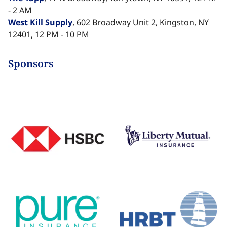
- 2 AM
West Kill Supply​​​​‌ ‍ ​‍​‍‌‍ ‌ ​‍‌‍‍‌‌‍‌ ‌‍‍‌‌‍ ‍​‍​‍​ ‍‍​‍​‍‌ ​ ‌‍​‌‌‍ ‍‌‍‍‌‌ ‌​‌ ‍‌​‍ ‍‌‍‍‌‌‍ ​‍​‍​‍ ​​‍​‍‌‍‍​‌ ​‍‌‍‌‌‌‍‌‍​‍​‍​ ‍‍​‍​‍‌‍‍​‌ ‌​‌ ‌​‌ ​​‌ ​ ​ ‍‍​‍ ​‍ ‌‍​ ‌‍ ‌‌ ​ ​‍ ‍‌‍ ‌‌‍​‌‌‍‍‌‌‍ ‍​‍ ‍​ ​‍​ ​​​ ​‍​ ‌​‌ ​‍‌‍‌‌‌‍‌​‌‍‌‌‌ ​ ‌‍‍‌‌‍‌ ‌‍ ‍​‍ ‍‌ ​‍‌‍‍‌‌ ‌‍‌‍‌‌‌ ​‍‌‍‍ ‌‍‌‌‌‍‌‌‌ ​​‌‍‌‌‌ ​‍​‍ ‍‌‍ ‌ ​‍‌‍‌ ​‍ ‌‍‍‌‌‍ ‍‌ ‌​‌‍‌‌‌‍ ‍‌ ‌​​‍ ‌‍‌‌‌‍‌​‌‍‍‌‌ ‌​​‍ ‌‍ ‌‌‍ ‌‍‌​‌‍‌‌​ ‌‌ ​​‌ ​‍‌‍‌‌‌ ​ ‌‍‌‌‌‍ ‍‌ ‌​‌‍​‌‌ ‌​‌‍‍‌‌‍ ‌‍ ‍​ ‍ ‌‍‍‌‌‍‌​​ ‌‌‍‌‍​ ‌ ​ ​‍​ ‌‍​ ​​​ ‍‌‌‍‌​​ ​‌​‍ ‌​ ‌​​ ‌‌​ ‌​​ ‍‌​‍ ‌​ ‌​​ ‍​​ ‌ ​ ​​​‍ ‌‌‍​‌​ ‌​‌‍‌‍​ ‍‌​‍ ‌​ ​ ​ ‌‌​ ​ ‌‍‌​​ ‌‌‌‍‌‌‌‍​‍​ ​‌​ ‌‌‌‍​ ‌‍‌​​ ‌‍​ ‍ ‌ ‌​‌ ‍‌‌ ​​‌‍‌‌​ ‌‌‍‌‌‌ ‌‍‌‍‌‌‌‍ ‍‌ ‌​​ ‍ ‌ ​​‌‍​‌‌ ‌​‌‍‍​​ ‌‌‍​ ‌‍ ‌‍ ‍‌ ‌​‌‍‌‌‌‍ ‍‌ ‌​​‍‌‌​ ‌‌‌​​‍‌‌ ‌‍‍ ‌‍‌‌‌ ‍‌​‍‌‌​ ​ ‌​‌​​‍‌‌​ ​ ‌​‌​​‍‌‌​ ​‍​ ​‍‌‍‌‍​ ‌‍‌‍‌‍​ ‌‌‌‍‌​‌‍​ ‌‍​‌​ ​‌‌‍​ ‌‍‌‌​ ​‍​ ​ ​‍‌‌​ ​‍​ ​‍​‍‌‌​ ‌‌‌​‌​​‍ ‍‌‍​ ‌‍‍​‌‍‍‌‌‍ ​‌‍‌​‌ ​‍‌‍‌‌‌‍ ‍​‍‌‌​ ‌‌‌​​‍‌‌ ‌‍‍ ‌‍‌‌‌ ‍‌​‍‌‌​ ​ ‌​‌​​‍‌‌​ ​ ‌​‌​​‍‌‌​ ​‍​ ​‍​ ‌‌‌‍‌‍​ ‍​‌‍‌‌‌‍‌‍‌‍‌‍​ ​ ‌‍​‌​ ​ ​ ‌‍​ ​​​ ‌​​‍‌‌​ ​‍​ ​‍​‍‌‌​ ‌‌‌​‌​​‍ ‍‌ ‌​‌‍‌‌‌ ‍​‌ ‌​​ ‌‍​‍‌‍​‌‌ ​ ‌‍‌‌‌‌‌‌‌ ​‍‌‍ ​​ ‌‌‍‍​‌ ‌​‌ ‌​‌ ​​‌ ​ ​‍‌‌​ ​ ‌​​‌​‍‌‌​ ​‍‌​‌‍​‍‌‌​ ​‍‌​‌‍‌‍​ ‌‍ ‌‌ ​ ​‍ ‍‌‍ ‌‌‍​‌‌‍‍‌‌‍ ‍​‍ ‍​ ​‍​ ​​​ ​‍​ ‌​‌ ​‍‌‍‌‌‌‍‌​‌‍‌‌‌ ​ ‌‍‍‌‌‍‌ ‌‍ ‍​‍ ‍‌ ​‍‌‍‍‌‌ ‌‍‌‍‌‌‌ ​‍‌‍‍ ‌‍‌‌‌‍‌‌‌ ​​‌‍‌‌‌ ​‍​‍ ‍‌‍ ‌ ​‍‌‍‌ ​‍‌‍‌‍‍‌‌‍‌​​ ‌‌‍‌‍​ ‌ ​ ​‍​ ‌‍​ ​​​ ‍‌‌‍‌​​ ​‌​‍ ‌​ ‌​​ ‌‌​ ‌​​ ‍‌​‍ ‌​ ‌​​ ‍​​ ‌ ​ ​​​‍ ‌‌‍​‌​ ‌​‌‍‌‍​ ‍‌​‍ ‌​ ​ ​ ‌‌​ ​ ‌‍‌​​ ‌‌‌‍‌‌‌‍​‍​ ​‌​ ‌‌‌‍​ ‌‍‌​​ ‌‍​‍‌‍‌ ‌​‌ ‍‌‌ ​​‌‍‌‌​ ‌‌‍‌‌‌ ‌‍‌‍‌‌‌‍ ‍‌ ‌​​‍‌‍‌ ​​‌‍​‌‌ ‌​‌‍‍​​ ‌‌‍​ ‌‍ ‌‍ ‍‌ ‌​‌‍‌‌‌‍ ‍‌ ‌​​‍‌‌​ ‌‌‌​​‍‌‌ ‌‍‍ ‌‍‌‌‌ ‍‌​‍‌‌​ ​ ‌​‌​​‍‌‌​ ​ ‌​‌​​‍‌‌​ ​‍​ ​‍‌‍‌‍​ ‌‍‌‍‌‍​ ‌‌‌‍‌​‌‍​ ‌‍​‌​ ​‌‌‍​ ‌‍‌‌​ ​‍​ ​ ​‍‌‌​ ​‍​ ​‍​‍‌‌​ ‌‌‌​‌​​‍ ‍‌‍​ ‌‍‍​‌‍‍‌‌‍ ​‌‍‌​‌ ​‍‌‍‌‌‌‍ ‍​‍‌‌​ ‌‌‌​​‍‌‌ ‌‍‍ ‌‍‌‌‌ ‍‌​‍‌‌​ ​ ‌​‌​​‍‌‌​ ​ ‌​‌​​‍‌‌​ ​‍​ ​‍​ ‌‌‌‍‌‍​ ‍​‌‍‌‌‌‍‌‍‌‍‌‍​ ​ ‌‍​‌​ ​ ​ ‌‍​ ​​​ ‌​​‍‌‌​ ​‍​ ​‍​‍‌‌​ ‌‌‌​‌​​‍ ‍‌ ‌​‌‍‌‌‌ ‍​‌ ‌​​‍‌‍‌ ​​‌‍‌‌‌ ​‍‌ ​ ‌ ​​‌‍‌‌‌‍​ ‌ ‌​‌‍‍‌‌ ‌‍‌‍‌‌​ ‌‌ ​​‌ ‌‌‌‍​‍‌‍ ​‌‍‍‌‌ ​ ‌‍‍​‌‍‌‌‌‍‌​​‍​‍‌ ‌
, 602 Broadway Unit 2, Kingston, NY
12401, 12 PM - 10 PM​​​​‌ ‍ ​‍​‍‌‍ ‌ ​‍‌‍‍‌‌‍‌ ‌‍‍‌‌‍ ‍​‍​‍​ ‍‍​‍​‍‌ ​ ‌‍​‌‌‍ ‍‌‍‍‌‌ ‌​‌ ‍‌​‍ ‍‌‍‍‌‌‍ ​‍​‍​‍ ​​‍​‍‌‍‍​‌ ​‍‌‍‌‌‌‍‌‍​‍​‍​ ‍‍​‍​‍‌‍‍​‌ ‌​‌ ‌​‌ ​​‌ ​ ​ ‍‍​‍ ​‍ ‌‍​ ‌‍ ‌‌ ​ ​‍ ‍‌‍ ‌‌‍​‌‌‍‍‌‌‍ ‍​‍ ‍​ ​‍​ ​​​ ​‍​ ‌​‌ ​‍‌‍‌‌‌‍‌​‌‍‌‌‌ ​ ‌‍‍‌‌‍‌ ‌‍ ‍​‍ ‍‌ ​‍‌‍‍‌‌ ‌‍‌‍‌‌‌ ​‍‌‍‍ ‌‍‌‌‌‍‌‌‌ ​​‌‍‌‌‌ ​‍​‍ ‍‌‍ ‌ ​‍‌‍‌ ​‍ ‌‍‍‌‌‍ ‍‌ ‌​‌‍‌‌‌‍ ‍‌ ‌​​‍ ‌‍‌‌‌‍‌​‌‍‍‌‌ ‌​​‍ ‌‍ ‌‌‍ ‌‍‌​‌‍‌‌​ ‌‌ ​​‌ ​‍‌‍‌‌‌ ​ ‌‍‌‌‌‍ ‍‌ ‌​‌‍​‌‌ ‌​‌‍‍‌‌‍ ‌‍ ‍​ ‍ ‌‍‍‌‌‍‌​​ ‌‌‍‌‍​ ‌ ​ ​‍​ ‌‍​ ​​​ ‍‌‌‍‌​​ ​‌​‍ ‌​ ‌​​ ‌‌​ ‌​​ ‍‌​‍ ‌​ ‌​​ ‍​​ ‌ ​ ​​​‍ ‌‌‍​‌​ ‌​‌‍‌‍​ ‍‌​‍ ‌​ ​ ​ ‌‌​ ​ ‌‍‌​​ ‌‌‌‍‌‌‌‍​‍​ ​‌​ ‌‌‌‍​ ‌‍‌​​ ‌‍​ ‍ ‌ ‌​‌ ‍‌‌ ​​‌‍‌‌​ ‌‌‍‌‌‌ ‌‍‌‍‌‌‌‍ ‍‌ ‌​​ ‍ ‌ ​​‌‍​‌‌ ‌​‌‍‍​​ ‌‌‍​ ‌‍ ‌‍ ‍‌ ‌​‌‍‌‌‌‍ ‍‌ ‌​​‍‌‌​ ‌‌‌​​‍‌‌ ‌‍‍ ‌‍‌‌‌ ‍‌​‍‌‌​ ​ ‌​‌​​‍‌‌​ ​ ‌​‌​​‍‌‌​ ​‍​ ​‍‌‍‌‍​ ‌‍‌‍‌‍​ ‌‌‌‍‌​‌‍​ ‌‍​‌​ ​‌‌‍​ ‌‍‌‌​ ​‍​ ​ ​‍‌‌​ ​‍​ ​‍​‍‌‌​ ‌‌‌​‌​​‍ ‍‌‍​ ‌‍‍​‌‍‍‌‌‍ ​‌‍‌​‌ ​‍‌‍‌‌‌‍ ‍​‍‌‌​ ‌‌‌​​‍‌‌ ‌‍‍ ‌‍‌‌‌ ‍‌​‍‌‌​ ​ ‌​‌​​‍‌‌​ ​ ‌​‌​​‍‌‌​ ​‍​ ​‍​ ‌‍​ ​ ‌‍​‍​ ‌‌​ ​‌​ ​​​ ‌ ​ ​ ​ ​‌​ ‍​​ ​‍​ ​‍​‍‌‌​ ​‍​ ​‍​‍‌‌​ ‌‌‌​‌​​‍ ‍‌ ‌​‌‍‌‌‌ ‍​‌ ‌​​ ‌‍​‍‌‍​‌‌ ​ ‌‍‌‌‌‌‌‌‌ ​‍‌‍ ​​ ‌‌‍‍​‌ ‌​‌ ‌​‌ ​​‌ ​ ​‍‌‌​ ​ ‌​​‌​‍‌‌​ ​‍‌​‌‍​‍‌‌​ ​‍‌​‌‍‌‍​ ‌‍ ‌‌ ​ ​‍ ‍‌‍ ‌‌‍​‌‌‍‍‌‌‍ ‍​‍ ‍​ ​‍​ ​​​ ​‍​ ‌​‌ ​‍‌‍‌‌‌‍‌​‌‍‌‌‌ ​ ‌‍‍‌‌‍‌ ‌‍ ‍​‍ ‍‌ ​‍‌‍‍‌‌ ‌‍‌‍‌‌‌ ​‍‌‍‍ ‌‍‌‌‌‍‌‌‌ ​​‌‍‌‌‌ ​‍​‍ ‍‌‍ ‌ ​‍‌‍‌ ​‍‌‍‌‍‍‌‌‍‌​​ ‌‌‍‌‍​ ‌ ​ ​‍​ ‌‍​ ​​​ ‍‌‌‍‌​​ ​‌​‍ ‌​ ‌​​ ‌‌​ ‌​​ ‍‌​‍ ‌​ ‌​​ ‍​​ ‌ ​ ​​​‍ ‌‌‍​‌​ ‌​‌‍‌‍​ ‍‌​‍ ‌​ ​ ​ ‌‌​ ​ ‌‍‌​​ ‌‌‌‍‌‌‌‍​‍​ ​‌​ ‌‌‌‍​ ‌‍‌​​ ‌‍​‍‌‍‌ ‌​‌ ‍‌‌ ​​‌‍‌‌​ ‌‌‍‌‌‌ ‌‍‌‍‌‌‌‍ ‍‌ ‌​​‍‌‍‌ ​​‌‍​‌‌ ‌​‌‍‍​​ ‌‌‍​ ‌‍ ‌‍ ‍‌ ‌​‌‍‌‌‌‍ ‍‌ ‌​​‍‌‌​ ‌‌‌​​‍‌‌ ‌‍‍ ‌‍‌‌‌ ‍‌​‍‌‌​ ​ ‌​‌​​‍‌‌​ ​ ‌​‌​​‍‌‌​ ​‍​ ​‍‌‍‌‍​ ‌‍‌‍‌‍​ ‌‌‌‍‌​‌‍​ ‌‍​‌​ ​‌‌‍​ ‌‍‌‌​ ​‍​ ​ ​‍‌‌​ ​‍​ ​‍​‍‌‌​ ‌‌‌​‌​​‍ ‍‌‍​ ‌‍‍​‌‍‍‌‌‍ ​‌‍‌​‌ ​‍‌‍‌‌‌‍ ‍​‍‌‌​ ‌‌‌​​‍‌‌ ‌‍‍ ‌‍‌‌‌ ‍‌​‍‌‌​ ​ ‌​‌​​‍‌‌​ ​ ‌​‌​​‍‌‌​ ​‍​ ​‍​ ‌‍​ ​ ‌‍​‍​ ‌‌​ ​‌​ ​​​ ‌ ​ ​ ​ ​‌​ ‍​​ ​‍​ ​‍​‍‌‌​ ​‍​ ​‍​‍‌‌​ ‌‌‌​‌​​‍ ‍‌ ‌​‌‍‌‌‌ ‍​‌ ‌​​‍‌‍‌ ​​‌‍‌‌‌ ​‍‌ ​ ‌ ​​‌‍‌‌‌‍​ ‌ ‌​‌‍‍‌‌ ‌‍‌‍‌‌​ ‌‌ ​​‌ ‌‌‌‍​‍‌‍ ​‌‍‍‌‌ ​ ‌‍‍​‌‍‌‌‌‍‌​​‍​‍‌ ‌
Sponsors