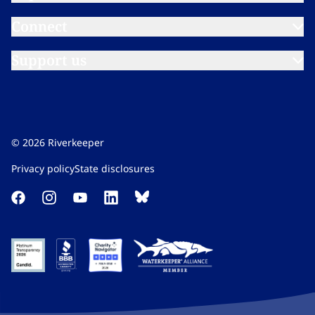
Connect​​​​‌ ‍ ​‍​‍‌‍ ‌ ​‍‌‍‍‌‌‍‌ ‌‍‍‌‌‍ ‍​‍​‍​ ‍‍​‍​‍‌ ​ ‌‍​‌‌‍ ‍‌‍‍‌‌ ‌​‌ ‍‌​‍ ‍‌‍‍‌‌‍ ​‍​‍​‍ ​​‍​‍‌‍‍​‌ ​‍‌‍‌‌‌‍‌‍​‍​‍​ ‍‍​‍​‍‌‍‍​‌ ‌​‌ ‌​‌ ​​‌ ​ ​ ‍‍​‍ ​‍ ‌‍​ ‌‍ ‌‌ ​ ​‍ ‍‌‍ ‌‌‍​‌‌‍‍‌‌‍ ‍​‍ ‍​ ​‍​ ​​​ ​‍​ ‌​‌ ​‍‌‍‌‌‌‍‌​‌‍‌‌‌ ​ ‌‍‍‌‌‍‌ ‌‍ ‍​‍ ‍‌ ​‍‌‍‍‌‌ ‌‍‌‍‌‌‌ ​‍‌‍‍ ‌‍‌‌‌‍‌‌‌ ​​‌‍‌‌‌ ​‍​‍ ‍‌‍ ‌ ​‍‌‍‌ ​‍ ‌‍‍‌‌‍ ‍‌ ‌​‌‍‌‌‌‍ ‍‌ ‌​​‍ ‌‍‌‌‌‍‌​‌‍‍‌‌ ‌​​‍ ‌‍ ‌‌‍ ‌‍‌​‌‍‌‌​ ‌‌ ​​‌ ​‍‌‍‌‌‌ ​ ‌‍‌‌‌‍ ‍‌ ‌​‌‍​‌‌ ‌​‌‍‍‌‌‍ ‌‍ ‍​ ‍ ‌‍‍‌‌‍‌​​ ‌‌‍‌‍‌‍ ‌‍ ‌ ‌​‌‍‌‌‌ ​‍​ ‍ ‌ ‌​‌ ‍‌‌ ​​‌‍‌‌​ ‌‌‍‌‍‌‍ ‌‍ ‌ ‌​‌‍‌‌‌ ​‍​ ‍ ‌ ​​‌‍​‌‌ ‌​‌‍‍​​ ‌‌‍ ‌‌‍‌‌‌‍ ‍‌ ‌‌​‍‌‌​ ‌‌‌​​‍‌‌ ‌‍‍ ‌‍‌‌‌ ‍‌​‍‌‌​ ​ ‌​‌​​‍‌‌​ ​ ‌​‌​​‍‌‌​ ​‍​ ​‍​ ​‌‌‍‌‍​ ‌​​ ​‌‌‍​ ‌‍‌​​ ‌‌​ ​​​ ‌ ‌‍‌‌‌‍‌​‌‍‌‌​‍‌‌​ ​‍​ ​‍​‍‌‌​ ‌‌‌​‌​​‍ ‍‌ ‌​‌‍‌‌‌ ‍​‌ ‌​​ ‌‍​‍‌‍​‌‌ ​ ‌‍‌‌‌‌‌‌‌ ​‍‌‍ ​​ ‌‌‍‍​‌ ‌​‌ ‌​‌ ​​‌ ​ ​‍‌‌​ ​ ‌​​‌​‍‌‌​ ​‍‌​‌‍​‍‌‌​ ​‍‌​‌‍‌‍​ ‌‍ ‌‌ ​ ​‍ ‍‌‍ ‌‌‍​‌‌‍‍‌‌‍ ‍​‍ ‍​ ​‍​ ​​​ ​‍​ ‌​‌ ​‍‌‍‌‌‌‍‌​‌‍‌‌‌ ​ ‌‍‍‌‌‍‌ ‌‍ ‍​‍ ‍‌ ​‍‌‍‍‌‌ ‌‍‌‍‌‌‌ ​‍‌‍‍ ‌‍‌‌‌‍‌‌‌ ​​‌‍‌‌‌ ​‍​‍ ‍‌‍ ‌ ​‍‌‍‌ ​‍‌‍‌‍‍‌‌‍‌​​ ‌‌‍‌‍‌‍ ‌‍ ‌ ‌​‌‍‌‌‌ ​‍​‍‌‍‌ ‌​‌ ‍‌‌ ​​‌‍‌‌​ ‌‌‍‌‍‌‍ ‌‍ ‌ ‌​‌‍‌‌‌ ​‍​‍‌‍‌ ​​‌‍​‌‌ ‌​‌‍‍​​ ‌‌‍ ‌‌‍‌‌‌‍ ‍‌ ‌‌​‍‌‌​ ‌‌‌​​‍‌‌ ‌‍‍ ‌‍‌‌‌ ‍‌​‍‌‌​ ​ ‌​‌​​‍‌‌​ ​ ‌​‌​​‍‌‌​ ​‍​ ​‍​ ​‌‌‍‌‍​ ‌​​ ​‌‌‍​ ‌‍‌​​ ‌‌​ ​​​ ‌ ‌‍‌‌‌‍‌​‌‍‌‌​‍‌‌​ ​‍​ ​‍​‍‌‌​ ‌‌‌​‌​​‍ ‍‌ ‌​‌‍‌‌‌ ‍​‌ ‌​​‍‌‍‌ ​​‌‍‌‌‌ ​‍‌ ​ ‌ ​​‌‍‌‌‌‍​ ‌ ‌​‌‍‍‌‌ ‌‍‌‍‌‌​ ‌‌ ​​‌ ‌‌‌‍​‍‌‍ ​‌‍‍‌‌ ​ ‌‍‍​‌‍‌‌‌‍‌​​‍​‍‌ ‌
Support us​​​​‌ ‍ ​‍​‍‌‍ ‌ ​‍‌‍‍‌‌‍‌ ‌‍‍‌‌‍ ‍​‍​‍​ ‍‍​‍​‍‌ ​ ‌‍​‌‌‍ ‍‌‍‍‌‌ ‌​‌ ‍‌​‍ ‍‌‍‍‌‌‍ ​‍​‍​‍ ​​‍​‍‌‍‍​‌ ​‍‌‍‌‌‌‍‌‍​‍​‍​ ‍‍​‍​‍‌‍‍​‌ ‌​‌ ‌​‌ ​​‌ ​ ​ ‍‍​‍ ​‍ ‌‍​ ‌‍ ‌‌ ​ ​‍ ‍‌‍ ‌‌‍​‌‌‍‍‌‌‍ ‍​‍ ‍​ ​‍​ ​​​ ​‍​ ‌​‌ ​‍‌‍‌‌‌‍‌​‌‍‌‌‌ ​ ‌‍‍‌‌‍‌ ‌‍ ‍​‍ ‍‌ ​‍‌‍‍‌‌ ‌‍‌‍‌‌‌ ​‍‌‍‍ ‌‍‌‌‌‍‌‌‌ ​​‌‍‌‌‌ ​‍​‍ ‍‌‍ ‌ ​‍‌‍‌ ​‍ ‌‍‍‌‌‍ ‍‌ ‌​‌‍‌‌‌‍ ‍‌ ‌​​‍ ‌‍‌‌‌‍‌​‌‍‍‌‌ ‌​​‍ ‌‍ ‌‌‍ ‌‍‌​‌‍‌‌​ ‌‌ ​​‌ ​‍‌‍‌‌‌ ​ ‌‍‌‌‌‍ ‍‌ ‌​‌‍​‌‌ ‌​‌‍‍‌‌‍ ‌‍ ‍​ ‍ ‌‍‍‌‌‍‌​​ ‌‌‍‌‍‌‍ ‌‍ ‌ ‌​‌‍‌‌‌ ​‍​ ‍ ‌ ‌​‌ ‍‌‌ ​​‌‍‌‌​ ‌‌‍‌‍‌‍ ‌‍ ‌ ‌​‌‍‌‌‌ ​‍​ ‍ ‌ ​​‌‍​‌‌ ‌​‌‍‍​​ ‌‌‍ ‌‌‍‌‌‌‍ ‍‌ ‌‌​‍‌‌​ ‌‌‌​​‍‌‌ ‌‍‍ ‌‍‌‌‌ ‍‌​‍‌‌​ ​ ‌​‌​​‍‌‌​ ​ ‌​‌​​‍‌‌​ ​‍​ ​‍​ ​​‌‍‌‍‌‍​ ​ ‍‌‌‍‌​‌‍‌​‌‍‌​​ ​‍​ ​ ‌‍​ ​ ‌‌​ ‌‍​‍‌‌​ ​‍​ ​‍​‍‌‌​ ‌‌‌​‌​​‍ ‍‌ ‌​‌‍‌‌‌ ‍​‌ ‌​​ ‌‍​‍‌‍​‌‌ ​ ‌‍‌‌‌‌‌‌‌ ​‍‌‍ ​​ ‌‌‍‍​‌ ‌​‌ ‌​‌ ​​‌ ​ ​‍‌‌​ ​ ‌​​‌​‍‌‌​ ​‍‌​‌‍​‍‌‌​ ​‍‌​‌‍‌‍​ ‌‍ ‌‌ ​ ​‍ ‍‌‍ ‌‌‍​‌‌‍‍‌‌‍ ‍​‍ ‍​ ​‍​ ​​​ ​‍​ ‌​‌ ​‍‌‍‌‌‌‍‌​‌‍‌‌‌ ​ ‌‍‍‌‌‍‌ ‌‍ ‍​‍ ‍‌ ​‍‌‍‍‌‌ ‌‍‌‍‌‌‌ ​‍‌‍‍ ‌‍‌‌‌‍‌‌‌ ​​‌‍‌‌‌ ​‍​‍ ‍‌‍ ‌ ​‍‌‍‌ ​‍‌‍‌‍‍‌‌‍‌​​ ‌‌‍‌‍‌‍ ‌‍ ‌ ‌​‌‍‌‌‌ ​‍​‍‌‍‌ ‌​‌ ‍‌‌ ​​‌‍‌‌​ ‌‌‍‌‍‌‍ ‌‍ ‌ ‌​‌‍‌‌‌ ​‍​‍‌‍‌ ​​‌‍​‌‌ ‌​‌‍‍​​ ‌‌‍ ‌‌‍‌‌‌‍ ‍‌ ‌‌​‍‌‌​ ‌‌‌​​‍‌‌ ‌‍‍ ‌‍‌‌‌ ‍‌​‍‌‌​ ​ ‌​‌​​‍‌‌​ ​ ‌​‌​​‍‌‌​ ​‍​ ​‍​ ​​‌‍‌‍‌‍​ ​ ‍‌‌‍‌​‌‍‌​‌‍‌​​ ​‍​ ​ ‌‍​ ​ ‌‌​ ‌‍​‍‌‌​ ​‍​ ​‍​‍‌‌​ ‌‌‌​‌​​‍ ‍‌ ‌​‌‍‌‌‌ ‍​‌ ‌​​‍‌‍‌ ​​‌‍‌‌‌ ​‍‌ ​ ‌ ​​‌‍‌‌‌‍​ ‌ ‌​‌‍‍‌‌ ‌‍‌‍‌‌​ ‌‌ ​​‌ ‌‌‌‍​‍‌‍ ​‌‍‍‌‌ ​ ‌‍‍​‌‍‌‌‌‍‌​​‍​‍‌ ‌
©
2026
Riverkeeper
Privacy policy​​​​‌ ‍ ​‍​‍‌‍ ‌ ​‍‌‍‍‌‌‍‌ ‌‍‍‌‌‍ ‍​‍​‍​ ‍‍​‍​‍‌ ​ ‌‍​‌‌‍ ‍‌‍‍‌‌ ‌​‌ ‍‌​‍ ‍‌‍‍‌‌‍ ​‍​‍​‍ ​​‍​‍‌‍‍​‌ ​‍‌‍‌‌‌‍‌‍​‍​‍​ ‍‍​‍​‍‌‍‍​‌ ‌​‌ ‌​‌ ​​‌ ​ ​ ‍‍​‍ ​‍ ‌‍​ ‌‍ ‌‌ ​ ​‍ ‍‌‍ ‌‌‍​‌‌‍‍‌‌‍ ‍​‍ ‍​ ​‍​ ​​​ ​‍​ ‌​‌ ​‍‌‍‌‌‌‍‌​‌‍‌‌‌ ​ ‌‍‍‌‌‍‌ ‌‍ ‍​‍ ‍‌ ​‍‌‍‍‌‌ ‌‍‌‍‌‌‌ ​‍‌‍‍ ‌‍‌‌‌‍‌‌‌ ​​‌‍‌‌‌ ​‍​‍ ‍‌‍ ‌ ​‍‌‍‌ ​‍ ‌‍‍‌‌‍ ‍‌ ‌​‌‍‌‌‌‍ ‍‌ ‌​​‍ ‌‍‌‌‌‍‌​‌‍‍‌‌ ‌​​‍ ‌‍ ‌‌‍ ‌‍‌​‌‍‌‌​ ‌‌ ​​‌ ​‍‌‍‌‌‌ ​ ‌‍‌‌‌‍ ‍‌ ‌​‌‍​‌‌ ‌​‌‍‍‌‌‍ ‌‍ ‍​ ‍ ‌‍‍‌‌‍‌​​ ‌‌‍‌‍‌‍ ‌‍ ‌ ‌​‌‍‌‌‌ ​‍​ ‍ ‌ ‌​‌ ‍‌‌ ​​‌‍‌‌​ ‌‌‍‌‍‌‍ ‌‍ ‌ ‌​‌‍‌‌‌ ​‍​ ‍ ‌ ​​‌‍​‌‌ ‌​‌‍‍​​ ‌‌‍​‌‌‍‌​‌‍‌​‌‍‍‌‌ ‌​‌‍‍‌‌‍ ‌‍ ‍‌‍​‌‌‍ ​‌​ ​‌‍‍‌‌‍ ‍‌‍‍ ‌ ​ ​‍‌‌​ ‌‌‌​​‍‌‌ ‌‍‍ ‌‍‌‌‌ ‍‌​‍‌‌​ ​ ‌​‌​​‍‌‌​ ​ ‌​‌​​‍‌‌​ ​‍​ ​‍‌‍​ ‌‍‌‍​ ​​​ ​‍​ ​‌​ ‌‍​ ‍‌​ ‌​​ ‌​‌‍​‌​ ​‍‌‍​ ​‍‌‌​ ​‍​ ​‍​‍‌‌​ ‌‌‌​‌​​‍ ‍‌ ‌​‌‍‌‌‌ ‍​‌ ‌​​ ‌‍​‍‌‍​‌‌ ​ ‌‍‌‌‌‌‌‌‌ ​‍‌‍ ​​ ‌‌‍‍​‌ ‌​‌ ‌​‌ ​​‌ ​ ​‍‌‌​ ​ ‌​​‌​‍‌‌​ ​‍‌​‌‍​‍‌‌​ ​‍‌​‌‍‌‍​ ‌‍ ‌‌ ​ ​‍ ‍‌‍ ‌‌‍​‌‌‍‍‌‌‍ ‍​‍ ‍​ ​‍​ ​​​ ​‍​ ‌​‌ ​‍‌‍‌‌‌‍‌​‌‍‌‌‌ ​ ‌‍‍‌‌‍‌ ‌‍ ‍​‍ ‍‌ ​‍‌‍‍‌‌ ‌‍‌‍‌‌‌ ​‍‌‍‍ ‌‍‌‌‌‍‌‌‌ ​​‌‍‌‌‌ ​‍​‍ ‍‌‍ ‌ ​‍‌‍‌ ​‍‌‍‌‍‍‌‌‍‌​​ ‌‌‍‌‍‌‍ ‌‍ ‌ ‌​‌‍‌‌‌ ​‍​‍‌‍‌ ‌​‌ ‍‌‌ ​​‌‍‌‌​ ‌‌‍‌‍‌‍ ‌‍ ‌ ‌​‌‍‌‌‌ ​‍​‍‌‍‌ ​​‌‍​‌‌ ‌​‌‍‍​​ ‌‌‍​‌‌‍‌​‌‍‌​‌‍‍‌‌ ‌​‌‍‍‌‌‍ ‌‍ ‍‌‍​‌‌‍ ​‌​ ​‌‍‍‌‌‍ ‍‌‍‍ ‌ ​ ​‍‌‌​ ‌‌‌​​‍‌‌ ‌‍‍ ‌‍‌‌‌ ‍‌​‍‌‌​ ​ ‌​‌​​‍‌‌​ ​ ‌​‌​​‍‌‌​ ​‍​ ​‍‌‍​ ‌‍‌‍​ ​​​ ​‍​ ​‌​ ‌‍​ ‍‌​ ‌​​ ‌​‌‍​‌​ ​‍‌‍​ ​‍‌‌​ ​‍​ ​‍​‍‌‌​ ‌‌‌​‌​​‍ ‍‌ ‌​‌‍‌‌‌ ‍​‌ ‌​​‍‌‍‌ ​​‌‍‌‌‌ ​‍‌ ​ ‌ ​​‌‍‌‌‌‍​ ‌ ‌​‌‍‍‌‌ ‌‍‌‍‌‌​ ‌‌ ​​‌ ‌‌‌‍​‍‌‍ ​‌‍‍‌‌ ​ ‌‍‍​‌‍‌‌‌‍‌​​‍​‍‌ ‌
State disclosures​​​​‌ ‍ ​‍​‍‌‍ ‌ ​‍‌‍‍‌‌‍‌ ‌‍‍‌‌‍ ‍​‍​‍​ ‍‍​‍​‍‌ ​ ‌‍​‌‌‍ ‍‌‍‍‌‌ ‌​‌ ‍‌​‍ ‍‌‍‍‌‌‍ ​‍​‍​‍ ​​‍​‍‌‍‍​‌ ​‍‌‍‌‌‌‍‌‍​‍​‍​ ‍‍​‍​‍‌‍‍​‌ ‌​‌ ‌​‌ ​​‌ ​ ​ ‍‍​‍ ​‍ ‌‍​ ‌‍ ‌‌ ​ ​‍ ‍‌‍ ‌‌‍​‌‌‍‍‌‌‍ ‍​‍ ‍​ ​‍​ ​​​ ​‍​ ‌​‌ ​‍‌‍‌‌‌‍‌​‌‍‌‌‌ ​ ‌‍‍‌‌‍‌ ‌‍ ‍​‍ ‍‌ ​‍‌‍‍‌‌ ‌‍‌‍‌‌‌ ​‍‌‍‍ ‌‍‌‌‌‍‌‌‌ ​​‌‍‌‌‌ ​‍​‍ ‍‌‍ ‌ ​‍‌‍‌ ​‍ ‌‍‍‌‌‍ ‍‌ ‌​‌‍‌‌‌‍ ‍‌ ‌​​‍ ‌‍‌‌‌‍‌​‌‍‍‌‌ ‌​​‍ ‌‍ ‌‌‍ ‌‍‌​‌‍‌‌​ ‌‌ ​​‌ ​‍‌‍‌‌‌ ​ ‌‍‌‌‌‍ ‍‌ ‌​‌‍​‌‌ ‌​‌‍‍‌‌‍ ‌‍ ‍​ ‍ ‌‍‍‌‌‍‌​​ ‌‌‍‌‍‌‍ ‌‍ ‌ ‌​‌‍‌‌‌ ​‍​ ‍ ‌ ‌​‌ ‍‌‌ ​​‌‍‌‌​ ‌‌‍‌‍‌‍ ‌‍ ‌ ‌​‌‍‌‌‌ ​‍​ ‍ ‌ ​​‌‍​‌‌ ‌​‌‍‍​​ ‌‌‍​‌‌‍‌​‌‍‌​‌‍‍‌‌ ‌​‌‍‍‌‌‍ ‌‍ ‍‌‍​‌‌‍ ​‌​ ​‌‍‍‌‌‍ ‍‌‍‍ ‌ ​ ​‍‌‌​ ‌‌‌​​‍‌‌ ‌‍‍ ‌‍‌‌‌ ‍‌​‍‌‌​ ​ ‌​‌​​‍‌‌​ ​ ‌​‌​​‍‌‌​ ​‍​ ​‍​ ‌‍‌‍​ ‌‍‌‌​ ‍​‌‍‌‌​ ​​‌‍‌​​ ​‍‌‍​‌​ ‌​​ ‍​​ ‍​​‍‌‌​ ​‍​ ​‍​‍‌‌​ ‌‌‌​‌​​‍ ‍‌ ‌​‌‍‌‌‌ ‍​‌ ‌​​ ‌‍​‍‌‍​‌‌ ​ ‌‍‌‌‌‌‌‌‌ ​‍‌‍ ​​ ‌‌‍‍​‌ ‌​‌ ‌​‌ ​​‌ ​ ​‍‌‌​ ​ ‌​​‌​‍‌‌​ ​‍‌​‌‍​‍‌‌​ ​‍‌​‌‍‌‍​ ‌‍ ‌‌ ​ ​‍ ‍‌‍ ‌‌‍​‌‌‍‍‌‌‍ ‍​‍ ‍​ ​‍​ ​​​ ​‍​ ‌​‌ ​‍‌‍‌‌‌‍‌​‌‍‌‌‌ ​ ‌‍‍‌‌‍‌ ‌‍ ‍​‍ ‍‌ ​‍‌‍‍‌‌ ‌‍‌‍‌‌‌ ​‍‌‍‍ ‌‍‌‌‌‍‌‌‌ ​​‌‍‌‌‌ ​‍​‍ ‍‌‍ ‌ ​‍‌‍‌ ​‍‌‍‌‍‍‌‌‍‌​​ ‌‌‍‌‍‌‍ ‌‍ ‌ ‌​‌‍‌‌‌ ​‍​‍‌‍‌ ‌​‌ ‍‌‌ ​​‌‍‌‌​ ‌‌‍‌‍‌‍ ‌‍ ‌ ‌​‌‍‌‌‌ ​‍​‍‌‍‌ ​​‌‍​‌‌ ‌​‌‍‍​​ ‌‌‍​‌‌‍‌​‌‍‌​‌‍‍‌‌ ‌​‌‍‍‌‌‍ ‌‍ ‍‌‍​‌‌‍ ​‌​ ​‌‍‍‌‌‍ ‍‌‍‍ ‌ ​ ​‍‌‌​ ‌‌‌​​‍‌‌ ‌‍‍ ‌‍‌‌‌ ‍‌​‍‌‌​ ​ ‌​‌​​‍‌‌​ ​ ‌​‌​​‍‌‌​ ​‍​ ​‍​ ‌‍‌‍​ ‌‍‌‌​ ‍​‌‍‌‌​ ​​‌‍‌​​ ​‍‌‍​‌​ ‌​​ ‍​​ ‍​​‍‌‌​ ​‍​ ​‍​‍‌‌​ ‌‌‌​‌​​‍ ‍‌ ‌​‌‍‌‌‌ ‍​‌ ‌​​‍‌‍‌ ​​‌‍‌‌‌ ​‍‌ ​ ‌ ​​‌‍‌‌‌‍​ ‌ ‌​‌‍‍‌‌ ‌‍‌‍‌‌​ ‌‌ ​​‌ ‌‌‌‍​‍‌‍ ​‌‍‍‌‌ ​ ‌‍‍​‌‍‌‌‌‍‌​​‍​‍‌ ‌