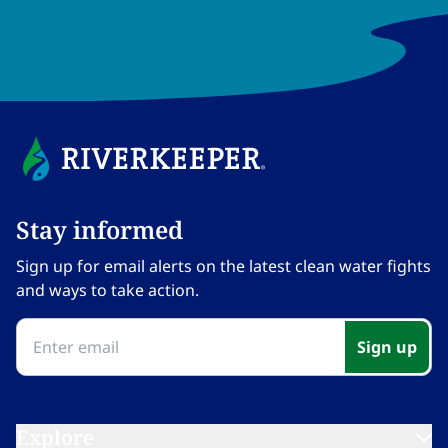
Stay informed​​​​‌ ‍ ​‍​‍‌‍ ‌ ​‍‌‍‍‌‌‍‌ ‌‍‍‌‌‍ ‍​‍​‍​ ‍‍​‍​‍‌ ​ ‌‍​‌‌‍ ‍‌‍‍‌‌ ‌​‌ ‍‌​‍ ‍‌‍‍‌‌‍ ​‍​‍​‍ ​​‍​‍‌‍‍​‌ ​‍‌‍‌‌‌‍‌‍​‍​‍​ ‍‍​‍​‍‌‍‍​‌ ‌​‌ ‌​‌ ​​‌ ​ ​ ‍‍​‍ ​‍ ‌‍​ ‌‍ ‌‌ ​ ​‍ ‍‌‍ ‌‌‍​‌‌‍‍‌‌‍ ‍​‍ ‍​ ​‍​ ​​​ ​‍​ ‌​‌ ​‍‌‍‌‌‌‍‌​‌‍‌‌‌ ​ ‌‍‍‌‌‍‌ ‌‍ ‍​‍ ‍‌ ​‍‌‍‍‌‌ ‌‍‌‍‌‌‌ ​‍‌‍‍ ‌‍‌‌‌‍‌‌‌ ​​‌‍‌‌‌ ​‍​‍ ‍‌‍ ‌ ​‍‌‍‌ ​‍ ‌‍‍‌‌‍ ‍‌ ‌​‌‍‌‌‌‍ ‍‌ ‌​​‍ ‌‍‌‌‌‍‌​‌‍‍‌‌ ‌​​‍ ‌‍ ‌‌‍ ‌‍‌​‌‍‌‌​ ‌‌ ​​‌ ​‍‌‍‌‌‌ ​ ‌‍‌‌‌‍ ‍‌ ‌​‌‍​‌‌ ‌​‌‍‍‌‌‍ ‌‍ ‍​ ‍ ‌‍‍‌‌‍‌​​ ‌‌‍‌‍‌‍ ‌‍ ‌ ‌​‌‍‌‌‌ ​‍​ ‍ ‌ ‌​‌ ‍‌‌ ​​‌‍‌‌​ ‌‌‍‌‍‌‍ ‌‍ ‌ ‌​‌‍‌‌‌ ​‍​ ‍ ‌ ​​‌‍​‌‌ ‌​‌‍‍​​ ‌‌‍ ‍‌‍‌‌‌ ‌ ‌ ​ ‌‍ ​‌‍‌‌‌ ‌​‌ ‌​‌‍‌‌‌ ​‍​‍ ‍‌ ‌​‌‍‍‌‌ ‌​‌‍ ​‌‍‌‌​ ‌‍​‍‌‍​‌‌ ​ ‌‍‌‌‌‌‌‌‌ ​‍‌‍ ​​ ‌‌‍‍​‌ ‌​‌ ‌​‌ ​​‌ ​ ​‍‌‌​ ​ ‌​​‌​‍‌‌​ ​‍‌​‌‍​‍‌‌​ ​‍‌​‌‍‌‍​ ‌‍ ‌‌ ​ ​‍ ‍‌‍ ‌‌‍​‌‌‍‍‌‌‍ ‍​‍ ‍​ ​‍​ ​​​ ​‍​ ‌​‌ ​‍‌‍‌‌‌‍‌​‌‍‌‌‌ ​ ‌‍‍‌‌‍‌ ‌‍ ‍​‍ ‍‌ ​‍‌‍‍‌‌ ‌‍‌‍‌‌‌ ​‍‌‍‍ ‌‍‌‌‌‍‌‌‌ ​​‌‍‌‌‌ ​‍​‍ ‍‌‍ ‌ ​‍‌‍‌ ​‍‌‍‌‍‍‌‌‍‌​​ ‌‌‍‌‍‌‍ ‌‍ ‌ ‌​‌‍‌‌‌ ​‍​‍‌‍‌ ‌​‌ ‍‌‌ ​​‌‍‌‌​ ‌‌‍‌‍‌‍ ‌‍ ‌ ‌​‌‍‌‌‌ ​‍​‍‌‍‌ ​​‌‍​‌‌ ‌​‌‍‍​​ ‌‌‍ ‍‌‍‌‌‌ ‌ ‌ ​ ‌‍ ​‌‍‌‌‌ ‌​‌ ‌​‌‍‌‌‌ ​‍​‍ ‍‌ ‌​‌‍‍‌‌ ‌​‌‍ ​‌‍‌‌​‍‌‍‌ ​​‌‍‌‌‌ ​‍‌ ​ ‌ ​​‌‍‌‌‌‍​ ‌ ‌​‌‍‍‌‌ ‌‍‌‍‌‌​ ‌‌ ​​‌ ‌‌‌‍​‍‌‍ ​‌‍‍‌‌ ​ ‌‍‍​‌‍‌‌‌‍‌​​‍​‍‌ ‌
Sign up for email alerts on the latest clean water fights
and ways to take action.​​​​‌ ‍ ​‍​‍‌‍ ‌ ​‍‌‍‍‌‌‍‌ ‌‍‍‌‌‍ ‍​‍​‍​ ‍‍​‍​‍‌ ​ ‌‍​‌‌‍ ‍‌‍‍‌‌ ‌​‌ ‍‌​‍ ‍‌‍‍‌‌‍ ​‍​‍​‍ ​​‍​‍‌‍‍​‌ ​‍‌‍‌‌‌‍‌‍​‍​‍​ ‍‍​‍​‍‌‍‍​‌ ‌​‌ ‌​‌ ​​‌ ​ ​ ‍‍​‍ ​‍ ‌‍​ ‌‍ ‌‌ ​ ​‍ ‍‌‍ ‌‌‍​‌‌‍‍‌‌‍ ‍​‍ ‍​ ​‍​ ​​​ ​‍​ ‌​‌ ​‍‌‍‌‌‌‍‌​‌‍‌‌‌ ​ ‌‍‍‌‌‍‌ ‌‍ ‍​‍ ‍‌ ​‍‌‍‍‌‌ ‌‍‌‍‌‌‌ ​‍‌‍‍ ‌‍‌‌‌‍‌‌‌ ​​‌‍‌‌‌ ​‍​‍ ‍‌‍ ‌ ​‍‌‍‌ ​‍ ‌‍‍‌‌‍ ‍‌ ‌​‌‍‌‌‌‍ ‍‌ ‌​​‍ ‌‍‌‌‌‍‌​‌‍‍‌‌ ‌​​‍ ‌‍ ‌‌‍ ‌‍‌​‌‍‌‌​ ‌‌ ​​‌ ​‍‌‍‌‌‌ ​ ‌‍‌‌‌‍ ‍‌ ‌​‌‍​‌‌ ‌​‌‍‍‌‌‍ ‌‍ ‍​ ‍ ‌‍‍‌‌‍‌​​ ‌‌‍‌‍‌‍ ‌‍ ‌ ‌​‌‍‌‌‌ ​‍​ ‍ ‌ ‌​‌ ‍‌‌ ​​‌‍‌‌​ ‌‌‍‌‍‌‍ ‌‍ ‌ ‌​‌‍‌‌‌ ​‍​ ‍ ‌ ​​‌‍​‌‌ ‌​‌‍‍​​ ‌‌‍ ‍‌‍‌‌‌ ‌ ‌ ​ ‌‍ ​‌‍‌‌‌ ‌​‌ ‌​‌‍‌‌‌ ​‍​‍ ‍‌‍‌​‌‍‌‌‌ ​ ‌‍​ ‌ ​‍‌‍‍‌‌ ​​‌ ‌​‌‍‍‌‌‍ ‌‍ ‍​ ‌‍​‍‌‍​‌‌ ​ ‌‍‌‌‌‌‌‌‌ ​‍‌‍ ​​ ‌‌‍‍​‌ ‌​‌ ‌​‌ ​​‌ ​ ​‍‌‌​ ​ ‌​​‌​‍‌‌​ ​‍‌​‌‍​‍‌‌​ ​‍‌​‌‍‌‍​ ‌‍ ‌‌ ​ ​‍ ‍‌‍ ‌‌‍​‌‌‍‍‌‌‍ ‍​‍ ‍​ ​‍​ ​​​ ​‍​ ‌​‌ ​‍‌‍‌‌‌‍‌​‌‍‌‌‌ ​ ‌‍‍‌‌‍‌ ‌‍ ‍​‍ ‍‌ ​‍‌‍‍‌‌ ‌‍‌‍‌‌‌ ​‍‌‍‍ ‌‍‌‌‌‍‌‌‌ ​​‌‍‌‌‌ ​‍​‍ ‍‌‍ ‌ ​‍‌‍‌ ​‍‌‍‌‍‍‌‌‍‌​​ ‌‌‍‌‍‌‍ ‌‍ ‌ ‌​‌‍‌‌‌ ​‍​‍‌‍‌ ‌​‌ ‍‌‌ ​​‌‍‌‌​ ‌‌‍‌‍‌‍ ‌‍ ‌ ‌​‌‍‌‌‌ ​‍​‍‌‍‌ ​​‌‍​‌‌ ‌​‌‍‍​​ ‌‌‍ ‍‌‍‌‌‌ ‌ ‌ ​ ‌‍ ​‌‍‌‌‌ ‌​‌ ‌​‌‍‌‌‌ ​‍​‍ ‍‌‍‌​‌‍‌‌‌ ​ ‌‍​ ‌ ​‍‌‍‍‌‌ ​​‌ ‌​‌‍‍‌‌‍ ‌‍ ‍​‍‌‍‌ ​​‌‍‌‌‌ ​‍‌ ​ ‌ ​​‌‍‌‌‌‍​ ‌ ‌​‌‍‍‌‌ ‌‍‌‍‌‌​ ‌‌ ​​‌ ‌‌‌‍​‍‌‍ ​‌‍‍‌‌ ​ ‌‍‍​‌‍‌‌‌‍‌​​‍​‍‌ ‌
Sign up​​​​‌ ‍ ​‍​‍‌‍ ‌ ​‍‌‍‍‌‌‍‌ ‌‍‍‌‌‍ ‍​‍​‍​ ‍‍​‍​‍‌ ​ ‌‍​‌‌‍ ‍‌‍‍‌‌ ‌​‌ ‍‌​‍ ‍‌‍‍‌‌‍ ​‍​‍​‍ ​​‍​‍‌‍‍​‌ ​‍‌‍‌‌‌‍‌‍​‍​‍​ ‍‍​‍​‍‌‍‍​‌ ‌​‌ ‌​‌ ​​‌ ​ ​ ‍‍​‍ ​‍ ‌‍​ ‌‍ ‌‌ ​ ​‍ ‍‌‍ ‌‌‍​‌‌‍‍‌‌‍ ‍​‍ ‍​ ​‍​ ​​​ ​‍​ ‌​‌ ​‍‌‍‌‌‌‍‌​‌‍‌‌‌ ​ ‌‍‍‌‌‍‌ ‌‍ ‍​‍ ‍‌ ​‍‌‍‍‌‌ ‌‍‌‍‌‌‌ ​‍‌‍‍ ‌‍‌‌‌‍‌‌‌ ​​‌‍‌‌‌ ​‍​‍ ‍‌‍ ‌ ​‍‌‍‌ ​‍ ‌‍‍‌‌‍ ‍‌ ‌​‌‍‌‌‌‍ ‍‌ ‌​​‍ ‌‍‌‌‌‍‌​‌‍‍‌‌ ‌​​‍ ‌‍ ‌‌‍ ‌‍‌​‌‍‌‌​ ‌‌ ​​‌ ​‍‌‍‌‌‌ ​ ‌‍‌‌‌‍ ‍‌ ‌​‌‍​‌‌ ‌​‌‍‍‌‌‍ ‌‍ ‍​ ‍ ‌‍‍‌‌‍‌​​ ‌‌‍‌‍‌‍ ‌‍ ‌ ‌​‌‍‌‌‌ ​‍​ ‍ ‌ ‌​‌ ‍‌‌ ​​‌‍‌‌​ ‌‌‍‌‍‌‍ ‌‍ ‌ ‌​‌‍‌‌‌ ​‍​ ‍ ‌ ​​‌‍​‌‌ ‌​‌‍‍​​ ‌‌‍ ‍‌‍‌‌‌ ‌ ‌ ​ ‌‍ ​‌‍‌‌‌ ‌​‌ ‌​‌‍‌‌‌ ​‍​‍ ‍‌‍​‍‌ ‌‌‌ ‌​‌ ‌​‌‍ ‌‍ ‍‌​ ​‌‍​‌‌‍​‍‌‍‌‌‌‍ ​​ ‌‍​‍‌‍​‌‌ ​ ‌‍‌‌‌‌‌‌‌ ​‍‌‍ ​​ ‌‌‍‍​‌ ‌​‌ ‌​‌ ​​‌ ​ ​‍‌‌​ ​ ‌​​‌​‍‌‌​ ​‍‌​‌‍​‍‌‌​ ​‍‌​‌‍‌‍​ ‌‍ ‌‌ ​ ​‍ ‍‌‍ ‌‌‍​‌‌‍‍‌‌‍ ‍​‍ ‍​ ​‍​ ​​​ ​‍​ ‌​‌ ​‍‌‍‌‌‌‍‌​‌‍‌‌‌ ​ ‌‍‍‌‌‍‌ ‌‍ ‍​‍ ‍‌ ​‍‌‍‍‌‌ ‌‍‌‍‌‌‌ ​‍‌‍‍ ‌‍‌‌‌‍‌‌‌ ​​‌‍‌‌‌ ​‍​‍ ‍‌‍ ‌ ​‍‌‍‌ ​‍‌‍‌‍‍‌‌‍‌​​ ‌‌‍‌‍‌‍ ‌‍ ‌ ‌​‌‍‌‌‌ ​‍​‍‌‍‌ ‌​‌ ‍‌‌ ​​‌‍‌‌​ ‌‌‍‌‍‌‍ ‌‍ ‌ ‌​‌‍‌‌‌ ​‍​‍‌‍‌ ​​‌‍​‌‌ ‌​‌‍‍​​ ‌‌‍ ‍‌‍‌‌‌ ‌ ‌ ​ ‌‍ ​‌‍‌‌‌ ‌​‌ ‌​‌‍‌‌‌ ​‍​‍ ‍‌‍​‍‌ ‌‌‌ ‌​‌ ‌​‌‍ ‌‍ ‍‌​ ​‌‍​‌‌‍​‍‌‍‌‌‌‍ ​​‍‌‍‌ ​​‌‍‌‌‌ ​‍‌ ​ ‌ ​​‌‍‌‌‌‍​ ‌ ‌​‌‍‍‌‌ ‌‍‌‍‌‌​ ‌‌ ​​‌ ‌‌‌‍​‍‌‍ ​‌‍‍‌‌ ​ ‌‍‍​‌‍‌‌‌‍‌​​‍​‍‌ ‌
Explore​​​​‌ ‍ ​‍​‍‌‍ ‌ ​‍‌‍‍‌‌‍‌ ‌‍‍‌‌‍ ‍​‍​‍​ ‍‍​‍​‍‌ ​ ‌‍​‌‌‍ ‍‌‍‍‌‌ ‌​‌ ‍‌​‍ ‍‌‍‍‌‌‍ ​‍​‍​‍ ​​‍​‍‌‍‍​‌ ​‍‌‍‌‌‌‍‌‍​‍​‍​ ‍‍​‍​‍‌‍‍​‌ ‌​‌ ‌​‌ ​​‌ ​ ​ ‍‍​‍ ​‍ ‌‍​ ‌‍ ‌‌ ​ ​‍ ‍‌‍ ‌‌‍​‌‌‍‍‌‌‍ ‍​‍ ‍​ ​‍​ ​​​ ​‍​ ‌​‌ ​‍‌‍‌‌‌‍‌​‌‍‌‌‌ ​ ‌‍‍‌‌‍‌ ‌‍ ‍​‍ ‍‌ ​‍‌‍‍‌‌ ‌‍‌‍‌‌‌ ​‍‌‍‍ ‌‍‌‌‌‍‌‌‌ ​​‌‍‌‌‌ ​‍​‍ ‍‌‍ ‌ ​‍‌‍‌ ​‍ ‌‍‍‌‌‍ ‍‌ ‌​‌‍‌‌‌‍ ‍‌ ‌​​‍ ‌‍‌‌‌‍‌​‌‍‍‌‌ ‌​​‍ ‌‍ ‌‌‍ ‌‍‌​‌‍‌‌​ ‌‌ ​​‌ ​‍‌‍‌‌‌ ​ ‌‍‌‌‌‍ ‍‌ ‌​‌‍​‌‌ ‌​‌‍‍‌‌‍ ‌‍ ‍​ ‍ ‌‍‍‌‌‍‌​​ ‌‌‍‌‍‌‍ ‌‍ ‌ ‌​‌‍‌‌‌ ​‍​ ‍ ‌ ‌​‌ ‍‌‌ ​​‌‍‌‌​ ‌‌‍‌‍‌‍ ‌‍ ‌ ‌​‌‍‌‌‌ ​‍​ ‍ ‌ ​​‌‍​‌‌ ‌​‌‍‍​​ ‌‌‍ ‌‌‍‌‌‌‍ ‍‌ ‌‌​‍‌‌​ ‌‌‌​​‍‌‌ ‌‍‍ ‌‍‌‌‌ ‍‌​‍‌‌​ ​ ‌​‌​​‍‌‌​ ​ ‌​‌​​‍‌‌​ ​‍​ ​‍‌‍‌​​ ‍​​ ‍‌​ ‌​‌‍​‌​ ‌‌​ ​ ‌‍‌‍​ ​‍​ ​‍​ ​ ​ ​‍​‍‌‌​ ​‍​ ​‍​‍‌‌​ ‌‌‌​‌​​‍ ‍‌ ‌​‌‍‌‌‌ ‍​‌ ‌​​ ‌‍​‍‌‍​‌‌ ​ ‌‍‌‌‌‌‌‌‌ ​‍‌‍ ​​ ‌‌‍‍​‌ ‌​‌ ‌​‌ ​​‌ ​ ​‍‌‌​ ​ ‌​​‌​‍‌‌​ ​‍‌​‌‍​‍‌‌​ ​‍‌​‌‍‌‍​ ‌‍ ‌‌ ​ ​‍ ‍‌‍ ‌‌‍​‌‌‍‍‌‌‍ ‍​‍ ‍​ ​‍​ ​​​ ​‍​ ‌​‌ ​‍‌‍‌‌‌‍‌​‌‍‌‌‌ ​ ‌‍‍‌‌‍‌ ‌‍ ‍​‍ ‍‌ ​‍‌‍‍‌‌ ‌‍‌‍‌‌‌ ​‍‌‍‍ ‌‍‌‌‌‍‌‌‌ ​​‌‍‌‌‌ ​‍​‍ ‍‌‍ ‌ ​‍‌‍‌ ​‍‌‍‌‍‍‌‌‍‌​​ ‌‌‍‌‍‌‍ ‌‍ ‌ ‌​‌‍‌‌‌ ​‍​‍‌‍‌ ‌​‌ ‍‌‌ ​​‌‍‌‌​ ‌‌‍‌‍‌‍ ‌‍ ‌ ‌​‌‍‌‌‌ ​‍​‍‌‍‌ ​​‌‍​‌‌ ‌​‌‍‍​​ ‌‌‍ ‌‌‍‌‌‌‍ ‍‌ ‌‌​‍‌‌​ ‌‌‌​​‍‌‌ ‌‍‍ ‌‍‌‌‌ ‍‌​‍‌‌​ ​ ‌​‌​​‍‌‌​ ​ ‌​‌​​‍‌‌​ ​‍​ ​‍‌‍‌​​ ‍​​ ‍‌​ ‌​‌‍​‌​ ‌‌​ ​ ‌‍‌‍​ ​‍​ ​‍​ ​ ​ ​‍​‍‌‌​ ​‍​ ​‍​‍‌‌​ ‌‌‌​‌​​‍ ‍‌ ‌​‌‍‌‌‌ ‍​‌ ‌​​‍‌‍‌ ​​‌‍‌‌‌ ​‍‌ ​ ‌ ​​‌‍‌‌‌‍​ ‌ ‌​‌‍‍‌‌ ‌‍‌‍‌‌​ ‌‌ ​​‌ ‌‌‌‍​‍‌‍ ​‌‍‍‌‌ ​ ‌‍‍​‌‍‌‌‌‍‌​​‍​‍‌ ‌