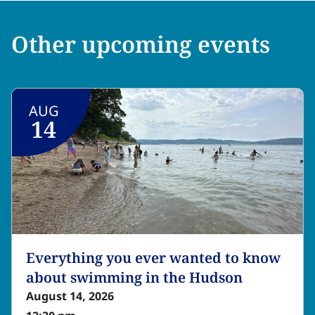
Other upcoming events
AUG
14
Everything you ever wanted to know
about swimming in the Hudson​​​​‌ ‍ ​‍​‍‌‍ ‌ ​‍‌‍‍‌‌‍‌ ‌‍‍‌‌‍ ‍​‍​‍​ ‍‍​‍​‍‌ ​ ‌‍​‌‌‍ ‍‌‍‍‌‌ ‌​‌ ‍‌​‍ ‍‌‍‍‌‌‍ ​‍​‍​‍ ​​‍​‍‌‍‍​‌ ​‍‌‍‌‌‌‍‌‍​‍​‍​ ‍‍​‍​‍‌‍‍​‌ ‌​‌ ‌​‌ ​​‌ ​ ​ ‍‍​‍ ​‍ ‌‍​ ‌‍ ‌‌ ​ ​‍ ‍‌‍ ‌‌‍​‌‌‍‍‌‌‍ ‍​‍ ‍​ ​‍​ ​​​ ​‍​ ‌​‌ ​‍‌‍‌‌‌‍‌​‌‍‌‌‌ ​ ‌‍‍‌‌‍‌ ‌‍ ‍​‍ ‍‌ ​‍‌‍‍‌‌ ‌‍‌‍‌‌‌ ​‍‌‍‍ ‌‍‌‌‌‍‌‌‌ ​​‌‍‌‌‌ ​‍​‍ ‍‌‍ ‌ ​‍‌‍‌ ​‍ ‌‍‍‌‌‍ ‍‌ ‌​‌‍‌‌‌‍ ‍‌ ‌​​‍ ‌‍‌‌‌‍‌​‌‍‍‌‌ ‌​​‍ ‌‍ ‌‌‍ ‌‍‌​‌‍‌‌​ ‌‌ ​​‌ ​‍‌‍‌‌‌ ​ ‌‍‌‌‌‍ ‍‌ ‌​‌‍​‌‌ ‌​‌‍‍‌‌‍ ‌‍ ‍​ ‍ ‌‍‍‌‌‍‌​​ ‌‌‍​ ​ ​‌‌‍‌​​ ‍‌‌‍​‍​ ‌‍​ ‌‍​ ​​​‍ ‌​ ‌​‌‍​‌‌‍​‌‌‍‌​​‍ ‌​ ‌​​ ​‌​ ‍‌‌‍​ ​‍ ‌​ ‍​‌‍​ ​ ​‌‌‍​ ​‍ ‌‌‍‌‍‌‍​‍​ ​‌​ ‍‌​ ‌ ​ ​‌​ ​‌​ ‌‍‌‍​ ‌‍‌‍​ ‌ ​ ‍​​ ‍ ‌ ‌​‌ ‍‌‌ ​​‌‍‌‌​ ‌‌‍‌‌‌ ‌‍‌‍‌‌‌‍ ‍‌ ‌​​ ‍ ‌ ​​‌‍​‌‌ ‌​‌‍‍​​ ‌‌ ‌​‌‍‍‌‌ ‌​‌‍ ​‌‍‌‌​ ‌‍​‍‌‍​‌‌ ​ ‌‍‌‌‌‌‌‌‌ ​‍‌‍ ​​ ‌‌‍‍​‌ ‌​‌ ‌​‌ ​​‌ ​ ​‍‌‌​ ​ ‌​​‌​‍‌‌​ ​‍‌​‌‍​‍‌‌​ ​‍‌​‌‍‌‍​ ‌‍ ‌‌ ​ ​‍ ‍‌‍ ‌‌‍​‌‌‍‍‌‌‍ ‍​‍ ‍​ ​‍​ ​​​ ​‍​ ‌​‌ ​‍‌‍‌‌‌‍‌​‌‍‌‌‌ ​ ‌‍‍‌‌‍‌ ‌‍ ‍​‍ ‍‌ ​‍‌‍‍‌‌ ‌‍‌‍‌‌‌ ​‍‌‍‍ ‌‍‌‌‌‍‌‌‌ ​​‌‍‌‌‌ ​‍​‍ ‍‌‍ ‌ ​‍‌‍‌ ​‍‌‍‌‍‍‌‌‍‌​​ ‌‌‍​ ​ ​‌‌‍‌​​ ‍‌‌‍​‍​ ‌‍​ ‌‍​ ​​​‍ ‌​ ‌​‌‍​‌‌‍​‌‌‍‌​​‍ ‌​ ‌​​ ​‌​ ‍‌‌‍​ ​‍ ‌​ ‍​‌‍​ ​ ​‌‌‍​ ​‍ ‌‌‍‌‍‌‍​‍​ ​‌​ ‍‌​ ‌ ​ ​‌​ ​‌​ ‌‍‌‍​ ‌‍‌‍​ ‌ ​ ‍​​‍‌‍‌ ‌​‌ ‍‌‌ ​​‌‍‌‌​ ‌‌‍‌‌‌ ‌‍‌‍‌‌‌‍ ‍‌ ‌​​‍‌‍‌ ​​‌‍​‌‌ ‌​‌‍‍​​ ‌‌ ‌​‌‍‍‌‌ ‌​‌‍ ​‌‍‌‌​‍‌‍‌ ​​‌‍‌‌‌ ​‍‌ ​ ‌ ​​‌‍‌‌‌‍​ ‌ ‌​‌‍‍‌‌ ‌‍‌‍‌‌​ ‌‌ ​​‌ ‌‌‌‍​‍‌‍ ​‌‍‍‌‌ ​ ‌‍‍​‌‍‌‌‌‍‌​​‍​‍‌ ‌
August 14, 2026