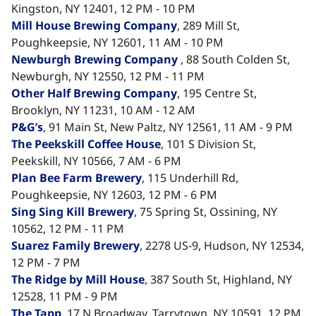
Kingston, NY 12401, 12 PM - 10 PM
Mill House Brewing Company​​​​‌ ‍ ​‍​‍‌‍ ‌ ​‍‌‍‍‌‌‍‌ ‌‍‍‌‌‍ ‍​‍​‍​ ‍‍​‍​‍‌ ​ ‌‍​‌‌‍ ‍‌‍‍‌‌ ‌​‌ ‍‌​‍ ‍‌‍‍‌‌‍ ​‍​‍​‍ ​​‍​‍‌‍‍​‌ ​‍‌‍‌‌‌‍‌‍​‍​‍​ ‍‍​‍​‍‌‍‍​‌ ‌​‌ ‌​‌ ​​‌ ​ ​ ‍‍​‍ ​‍ ‌‍​ ‌‍ ‌‌ ​ ​‍ ‍‌‍ ‌‌‍​‌‌‍‍‌‌‍ ‍​‍ ‍​ ​‍​ ​​​ ​‍​ ‌​‌ ​‍‌‍‌‌‌‍‌​‌‍‌‌‌ ​ ‌‍‍‌‌‍‌ ‌‍ ‍​‍ ‍‌ ​‍‌‍‍‌‌ ‌‍‌‍‌‌‌ ​‍‌‍‍ ‌‍‌‌‌‍‌‌‌ ​​‌‍‌‌‌ ​‍​‍ ‍‌‍ ‌ ​‍‌‍‌ ​‍ ‌‍‍‌‌‍ ‍‌ ‌​‌‍‌‌‌‍ ‍‌ ‌​​‍ ‌‍‌‌‌‍‌​‌‍‍‌‌ ‌​​‍ ‌‍ ‌‌‍ ‌‍‌​‌‍‌‌​ ‌‌ ​​‌ ​‍‌‍‌‌‌ ​ ‌‍‌‌‌‍ ‍‌ ‌​‌‍​‌‌ ‌​‌‍‍‌‌‍ ‌‍ ‍​ ‍ ‌‍‍‌‌‍‌​​ ‌‌‍‌‍​ ‌ ​ ​‍​ ‌‍​ ​​​ ‍‌‌‍‌​​ ​‌​‍ ‌​ ‌​​ ‌‌​ ‌​​ ‍‌​‍ ‌​ ‌​​ ‍​​ ‌ ​ ​​​‍ ‌‌‍​‌​ ‌​‌‍‌‍​ ‍‌​‍ ‌​ ​ ​ ‌‌​ ​ ‌‍‌​​ ‌‌‌‍‌‌‌‍​‍​ ​‌​ ‌‌‌‍​ ‌‍‌​​ ‌‍​ ‍ ‌ ‌​‌ ‍‌‌ ​​‌‍‌‌​ ‌‌‍‌‌‌ ‌‍‌‍‌‌‌‍ ‍‌ ‌​​ ‍ ‌ ​​‌‍​‌‌ ‌​‌‍‍​​ ‌‌‍​ ‌‍ ‌‍ ‍‌ ‌​‌‍‌‌‌‍ ‍‌ ‌​​‍‌‌​ ‌‌‌​​‍‌‌ ‌‍‍ ‌‍‌‌‌ ‍‌​‍‌‌​ ​ ‌​‌​​‍‌‌​ ​ ‌​‌​​‍‌‌​ ​‍​ ​‍‌‍‌‍​ ‌‍‌‍‌‍​ ‌‌‌‍‌​‌‍​ ‌‍​‌​ ​‌‌‍​ ‌‍‌‌​ ​‍​ ​ ​‍‌‌​ ​‍​ ​‍​‍‌‌​ ‌‌‌​‌​​‍ ‍‌‍​ ‌‍‍​‌‍‍‌‌‍ ​‌‍‌​‌ ​‍‌‍‌‌‌‍ ‍​‍‌‌​ ‌‌‌​​‍‌‌ ‌‍‍ ‌‍‌‌‌ ‍‌​‍‌‌​ ​ ‌​‌​​‍‌‌​ ​ ‌​‌​​‍‌‌​ ​‍​ ​‍‌‍​ ​ ​ ‌‍​ ‌‍‌​​ ‍​​ ‍‌​ ‍​‌‍​‍‌‍‌‌​ ​ ​ ‌‌​ ​ ​‍‌‌​ ​‍​ ​‍​‍‌‌​ ‌‌‌​‌​​‍ ‍‌ ‌​‌‍‌‌‌ ‍​‌ ‌​​ ‌‍​‍‌‍​‌‌ ​ ‌‍‌‌‌‌‌‌‌ ​‍‌‍ ​​ ‌‌‍‍​‌ ‌​‌ ‌​‌ ​​‌ ​ ​‍‌‌​ ​ ‌​​‌​‍‌‌​ ​‍‌​‌‍​‍‌‌​ ​‍‌​‌‍‌‍​ ‌‍ ‌‌ ​ ​‍ ‍‌‍ ‌‌‍​‌‌‍‍‌‌‍ ‍​‍ ‍​ ​‍​ ​​​ ​‍​ ‌​‌ ​‍‌‍‌‌‌‍‌​‌‍‌‌‌ ​ ‌‍‍‌‌‍‌ ‌‍ ‍​‍ ‍‌ ​‍‌‍‍‌‌ ‌‍‌‍‌‌‌ ​‍‌‍‍ ‌‍‌‌‌‍‌‌‌ ​​‌‍‌‌‌ ​‍​‍ ‍‌‍ ‌ ​‍‌‍‌ ​‍‌‍‌‍‍‌‌‍‌​​ ‌‌‍‌‍​ ‌ ​ ​‍​ ‌‍​ ​​​ ‍‌‌‍‌​​ ​‌​‍ ‌​ ‌​​ ‌‌​ ‌​​ ‍‌​‍ ‌​ ‌​​ ‍​​ ‌ ​ ​​​‍ ‌‌‍​‌​ ‌​‌‍‌‍​ ‍‌​‍ ‌​ ​ ​ ‌‌​ ​ ‌‍‌​​ ‌‌‌‍‌‌‌‍​‍​ ​‌​ ‌‌‌‍​ ‌‍‌​​ ‌‍​‍‌‍‌ ‌​‌ ‍‌‌ ​​‌‍‌‌​ ‌‌‍‌‌‌ ‌‍‌‍‌‌‌‍ ‍‌ ‌​​‍‌‍‌ ​​‌‍​‌‌ ‌​‌‍‍​​ ‌‌‍​ ‌‍ ‌‍ ‍‌ ‌​‌‍‌‌‌‍ ‍‌ ‌​​‍‌‌​ ‌‌‌​​‍‌‌ ‌‍‍ ‌‍‌‌‌ ‍‌​‍‌‌​ ​ ‌​‌​​‍‌‌​ ​ ‌​‌​​‍‌‌​ ​‍​ ​‍‌‍‌‍​ ‌‍‌‍‌‍​ ‌‌‌‍‌​‌‍​ ‌‍​‌​ ​‌‌‍​ ‌‍‌‌​ ​‍​ ​ ​‍‌‌​ ​‍​ ​‍​‍‌‌​ ‌‌‌​‌​​‍ ‍‌‍​ ‌‍‍​‌‍‍‌‌‍ ​‌‍‌​‌ ​‍‌‍‌‌‌‍ ‍​‍‌‌​ ‌‌‌​​‍‌‌ ‌‍‍ ‌‍‌‌‌ ‍‌​‍‌‌​ ​ ‌​‌​​‍‌‌​ ​ ‌​‌​​‍‌‌​ ​‍​ ​‍‌‍​ ​ ​ ‌‍​ ‌‍‌​​ ‍​​ ‍‌​ ‍​‌‍​‍‌‍‌‌​ ​ ​ ‌‌​ ​ ​‍‌‌​ ​‍​ ​‍​‍‌‌​ ‌‌‌​‌​​‍ ‍‌ ‌​‌‍‌‌‌ ‍​‌ ‌​​‍‌‍‌ ​​‌‍‌‌‌ ​‍‌ ​ ‌ ​​‌‍‌‌‌‍​ ‌ ‌​‌‍‍‌‌ ‌‍‌‍‌‌​ ‌‌ ​​‌ ‌‌‌‍​‍‌‍ ​‌‍‍‌‌ ​ ‌‍‍​‌‍‌‌‌‍‌​​‍​‍‌ ‌
, 289 Mill St,
Poughkeepsie, NY 12601, 11 AM - 10 PM
Newburgh Brewing Company​​​​‌ ‍ ​‍​‍‌‍ ‌ ​‍‌‍‍‌‌‍‌ ‌‍‍‌‌‍ ‍​‍​‍​ ‍‍​‍​‍‌ ​ ‌‍​‌‌‍ ‍‌‍‍‌‌ ‌​‌ ‍‌​‍ ‍‌‍‍‌‌‍ ​‍​‍​‍ ​​‍​‍‌‍‍​‌ ​‍‌‍‌‌‌‍‌‍​‍​‍​ ‍‍​‍​‍‌‍‍​‌ ‌​‌ ‌​‌ ​​‌ ​ ​ ‍‍​‍ ​‍ ‌‍​ ‌‍ ‌‌ ​ ​‍ ‍‌‍ ‌‌‍​‌‌‍‍‌‌‍ ‍​‍ ‍​ ​‍​ ​​​ ​‍​ ‌​‌ ​‍‌‍‌‌‌‍‌​‌‍‌‌‌ ​ ‌‍‍‌‌‍‌ ‌‍ ‍​‍ ‍‌ ​‍‌‍‍‌‌ ‌‍‌‍‌‌‌ ​‍‌‍‍ ‌‍‌‌‌‍‌‌‌ ​​‌‍‌‌‌ ​‍​‍ ‍‌‍ ‌ ​‍‌‍‌ ​‍ ‌‍‍‌‌‍ ‍‌ ‌​‌‍‌‌‌‍ ‍‌ ‌​​‍ ‌‍‌‌‌‍‌​‌‍‍‌‌ ‌​​‍ ‌‍ ‌‌‍ ‌‍‌​‌‍‌‌​ ‌‌ ​​‌ ​‍‌‍‌‌‌ ​ ‌‍‌‌‌‍ ‍‌ ‌​‌‍​‌‌ ‌​‌‍‍‌‌‍ ‌‍ ‍​ ‍ ‌‍‍‌‌‍‌​​ ‌‌‍‌‍​ ‌ ​ ​‍​ ‌‍​ ​​​ ‍‌‌‍‌​​ ​‌​‍ ‌​ ‌​​ ‌‌​ ‌​​ ‍‌​‍ ‌​ ‌​​ ‍​​ ‌ ​ ​​​‍ ‌‌‍​‌​ ‌​‌‍‌‍​ ‍‌​‍ ‌​ ​ ​ ‌‌​ ​ ‌‍‌​​ ‌‌‌‍‌‌‌‍​‍​ ​‌​ ‌‌‌‍​ ‌‍‌​​ ‌‍​ ‍ ‌ ‌​‌ ‍‌‌ ​​‌‍‌‌​ ‌‌‍‌‌‌ ‌‍‌‍‌‌‌‍ ‍‌ ‌​​ ‍ ‌ ​​‌‍​‌‌ ‌​‌‍‍​​ ‌‌‍​ ‌‍ ‌‍ ‍‌ ‌​‌‍‌‌‌‍ ‍‌ ‌​​‍‌‌​ ‌‌‌​​‍‌‌ ‌‍‍ ‌‍‌‌‌ ‍‌​‍‌‌​ ​ ‌​‌​​‍‌‌​ ​ ‌​‌​​‍‌‌​ ​‍​ ​‍‌‍‌‍​ ‌‍‌‍‌‍​ ‌‌‌‍‌​‌‍​ ‌‍​‌​ ​‌‌‍​ ‌‍‌‌​ ​‍​ ​ ​‍‌‌​ ​‍​ ​‍​‍‌‌​ ‌‌‌​‌​​‍ ‍‌‍​ ‌‍‍​‌‍‍‌‌‍ ​‌‍‌​‌ ​‍‌‍‌‌‌‍ ‍​‍‌‌​ ‌‌‌​​‍‌‌ ‌‍‍ ‌‍‌‌‌ ‍‌​‍‌‌​ ​ ‌​‌​​‍‌‌​ ​ ‌​‌​​‍‌‌​ ​‍​ ​‍‌‍​‍​ ‌‍​ ​‌‌‍​‍​ ‍​​ ‌‍​ ​ ‌‍‌‍​ ‌ ​ ‌‌​ ​‌‌‍​‌​‍‌‌​ ​‍​ ​‍​‍‌‌​ ‌‌‌​‌​​‍ ‍‌ ‌​‌‍‌‌‌ ‍​‌ ‌​​ ‌‍​‍‌‍​‌‌ ​ ‌‍‌‌‌‌‌‌‌ ​‍‌‍ ​​ ‌‌‍‍​‌ ‌​‌ ‌​‌ ​​‌ ​ ​‍‌‌​ ​ ‌​​‌​‍‌‌​ ​‍‌​‌‍​‍‌‌​ ​‍‌​‌‍‌‍​ ‌‍ ‌‌ ​ ​‍ ‍‌‍ ‌‌‍​‌‌‍‍‌‌‍ ‍​‍ ‍​ ​‍​ ​​​ ​‍​ ‌​‌ ​‍‌‍‌‌‌‍‌​‌‍‌‌‌ ​ ‌‍‍‌‌‍‌ ‌‍ ‍​‍ ‍‌ ​‍‌‍‍‌‌ ‌‍‌‍‌‌‌ ​‍‌‍‍ ‌‍‌‌‌‍‌‌‌ ​​‌‍‌‌‌ ​‍​‍ ‍‌‍ ‌ ​‍‌‍‌ ​‍‌‍‌‍‍‌‌‍‌​​ ‌‌‍‌‍​ ‌ ​ ​‍​ ‌‍​ ​​​ ‍‌‌‍‌​​ ​‌​‍ ‌​ ‌​​ ‌‌​ ‌​​ ‍‌​‍ ‌​ ‌​​ ‍​​ ‌ ​ ​​​‍ ‌‌‍​‌​ ‌​‌‍‌‍​ ‍‌​‍ ‌​ ​ ​ ‌‌​ ​ ‌‍‌​​ ‌‌‌‍‌‌‌‍​‍​ ​‌​ ‌‌‌‍​ ‌‍‌​​ ‌‍​‍‌‍‌ ‌​‌ ‍‌‌ ​​‌‍‌‌​ ‌‌‍‌‌‌ ‌‍‌‍‌‌‌‍ ‍‌ ‌​​‍‌‍‌ ​​‌‍​‌‌ ‌​‌‍‍​​ ‌‌‍​ ‌‍ ‌‍ ‍‌ ‌​‌‍‌‌‌‍ ‍‌ ‌​​‍‌‌​ ‌‌‌​​‍‌‌ ‌‍‍ ‌‍‌‌‌ ‍‌​‍‌‌​ ​ ‌​‌​​‍‌‌​ ​ ‌​‌​​‍‌‌​ ​‍​ ​‍‌‍‌‍​ ‌‍‌‍‌‍​ ‌‌‌‍‌​‌‍​ ‌‍​‌​ ​‌‌‍​ ‌‍‌‌​ ​‍​ ​ ​‍‌‌​ ​‍​ ​‍​‍‌‌​ ‌‌‌​‌​​‍ ‍‌‍​ ‌‍‍​‌‍‍‌‌‍ ​‌‍‌​‌ ​‍‌‍‌‌‌‍ ‍​‍‌‌​ ‌‌‌​​‍‌‌ ‌‍‍ ‌‍‌‌‌ ‍‌​‍‌‌​ ​ ‌​‌​​‍‌‌​ ​ ‌​‌​​‍‌‌​ ​‍​ ​‍‌‍​‍​ ‌‍​ ​‌‌‍​‍​ ‍​​ ‌‍​ ​ ‌‍‌‍​ ‌ ​ ‌‌​ ​‌‌‍​‌​‍‌‌​ ​‍​ ​‍​‍‌‌​ ‌‌‌​‌​​‍ ‍‌ ‌​‌‍‌‌‌ ‍​‌ ‌​​‍‌‍‌ ​​‌‍‌‌‌ ​‍‌ ​ ‌ ​​‌‍‌‌‌‍​ ‌ ‌​‌‍‍‌‌ ‌‍‌‍‌‌​ ‌‌ ​​‌ ‌‌‌‍​‍‌‍ ​‌‍‍‌‌ ​ ‌‍‍​‌‍‌‌‌‍‌​​‍​‍‌ ‌
, 88 South Colden St,
Newburgh, NY 12550, 12 PM - 11 PM
Other Half Brewing Company​​​​‌ ‍ ​‍​‍‌‍ ‌ ​‍‌‍‍‌‌‍‌ ‌‍‍‌‌‍ ‍​‍​‍​ ‍‍​‍​‍‌ ​ ‌‍​‌‌‍ ‍‌‍‍‌‌ ‌​‌ ‍‌​‍ ‍‌‍‍‌‌‍ ​‍​‍​‍ ​​‍​‍‌‍‍​‌ ​‍‌‍‌‌‌‍‌‍​‍​‍​ ‍‍​‍​‍‌‍‍​‌ ‌​‌ ‌​‌ ​​‌ ​ ​ ‍‍​‍ ​‍ ‌‍​ ‌‍ ‌‌ ​ ​‍ ‍‌‍ ‌‌‍​‌‌‍‍‌‌‍ ‍​‍ ‍​ ​‍​ ​​​ ​‍​ ‌​‌ ​‍‌‍‌‌‌‍‌​‌‍‌‌‌ ​ ‌‍‍‌‌‍‌ ‌‍ ‍​‍ ‍‌ ​‍‌‍‍‌‌ ‌‍‌‍‌‌‌ ​‍‌‍‍ ‌‍‌‌‌‍‌‌‌ ​​‌‍‌‌‌ ​‍​‍ ‍‌‍ ‌ ​‍‌‍‌ ​‍ ‌‍‍‌‌‍ ‍‌ ‌​‌‍‌‌‌‍ ‍‌ ‌​​‍ ‌‍‌‌‌‍‌​‌‍‍‌‌ ‌​​‍ ‌‍ ‌‌‍ ‌‍‌​‌‍‌‌​ ‌‌ ​​‌ ​‍‌‍‌‌‌ ​ ‌‍‌‌‌‍ ‍‌ ‌​‌‍​‌‌ ‌​‌‍‍‌‌‍ ‌‍ ‍​ ‍ ‌‍‍‌‌‍‌​​ ‌‌‍‌‍​ ‌ ​ ​‍​ ‌‍​ ​​​ ‍‌‌‍‌​​ ​‌​‍ ‌​ ‌​​ ‌‌​ ‌​​ ‍‌​‍ ‌​ ‌​​ ‍​​ ‌ ​ ​​​‍ ‌‌‍​‌​ ‌​‌‍‌‍​ ‍‌​‍ ‌​ ​ ​ ‌‌​ ​ ‌‍‌​​ ‌‌‌‍‌‌‌‍​‍​ ​‌​ ‌‌‌‍​ ‌‍‌​​ ‌‍​ ‍ ‌ ‌​‌ ‍‌‌ ​​‌‍‌‌​ ‌‌‍‌‌‌ ‌‍‌‍‌‌‌‍ ‍‌ ‌​​ ‍ ‌ ​​‌‍​‌‌ ‌​‌‍‍​​ ‌‌‍​ ‌‍ ‌‍ ‍‌ ‌​‌‍‌‌‌‍ ‍‌ ‌​​‍‌‌​ ‌‌‌​​‍‌‌ ‌‍‍ ‌‍‌‌‌ ‍‌​‍‌‌​ ​ ‌​‌​​‍‌‌​ ​ ‌​‌​​‍‌‌​ ​‍​ ​‍‌‍‌‍​ ‌‍‌‍‌‍​ ‌‌‌‍‌​‌‍​ ‌‍​‌​ ​‌‌‍​ ‌‍‌‌​ ​‍​ ​ ​‍‌‌​ ​‍​ ​‍​‍‌‌​ ‌‌‌​‌​​‍ ‍‌‍​ ‌‍‍​‌‍‍‌‌‍ ​‌‍‌​‌ ​‍‌‍‌‌‌‍ ‍​‍‌‌​ ‌‌‌​​‍‌‌ ‌‍‍ ‌‍‌‌‌ ‍‌​‍‌‌​ ​ ‌​‌​​‍‌‌​ ​ ‌​‌​​‍‌‌​ ​‍​ ​‍‌‍‌‍​ ​​​ ‌​​ ‌​‌‍​‌​ ​ ​ ​‌‌‍‌‌​ ‍​​ ‌‌‌‍‌‍​ ‍​​‍‌‌​ ​‍​ ​‍​‍‌‌​ ‌‌‌​‌​​‍ ‍‌ ‌​‌‍‌‌‌ ‍​‌ ‌​​ ‌‍​‍‌‍​‌‌ ​ ‌‍‌‌‌‌‌‌‌ ​‍‌‍ ​​ ‌‌‍‍​‌ ‌​‌ ‌​‌ ​​‌ ​ ​‍‌‌​ ​ ‌​​‌​‍‌‌​ ​‍‌​‌‍​‍‌‌​ ​‍‌​‌‍‌‍​ ‌‍ ‌‌ ​ ​‍ ‍‌‍ ‌‌‍​‌‌‍‍‌‌‍ ‍​‍ ‍​ ​‍​ ​​​ ​‍​ ‌​‌ ​‍‌‍‌‌‌‍‌​‌‍‌‌‌ ​ ‌‍‍‌‌‍‌ ‌‍ ‍​‍ ‍‌ ​‍‌‍‍‌‌ ‌‍‌‍‌‌‌ ​‍‌‍‍ ‌‍‌‌‌‍‌‌‌ ​​‌‍‌‌‌ ​‍​‍ ‍‌‍ ‌ ​‍‌‍‌ ​‍‌‍‌‍‍‌‌‍‌​​ ‌‌‍‌‍​ ‌ ​ ​‍​ ‌‍​ ​​​ ‍‌‌‍‌​​ ​‌​‍ ‌​ ‌​​ ‌‌​ ‌​​ ‍‌​‍ ‌​ ‌​​ ‍​​ ‌ ​ ​​​‍ ‌‌‍​‌​ ‌​‌‍‌‍​ ‍‌​‍ ‌​ ​ ​ ‌‌​ ​ ‌‍‌​​ ‌‌‌‍‌‌‌‍​‍​ ​‌​ ‌‌‌‍​ ‌‍‌​​ ‌‍​‍‌‍‌ ‌​‌ ‍‌‌ ​​‌‍‌‌​ ‌‌‍‌‌‌ ‌‍‌‍‌‌‌‍ ‍‌ ‌​​‍‌‍‌ ​​‌‍​‌‌ ‌​‌‍‍​​ ‌‌‍​ ‌‍ ‌‍ ‍‌ ‌​‌‍‌‌‌‍ ‍‌ ‌​​‍‌‌​ ‌‌‌​​‍‌‌ ‌‍‍ ‌‍‌‌‌ ‍‌​‍‌‌​ ​ ‌​‌​​‍‌‌​ ​ ‌​‌​​‍‌‌​ ​‍​ ​‍‌‍‌‍​ ‌‍‌‍‌‍​ ‌‌‌‍‌​‌‍​ ‌‍​‌​ ​‌‌‍​ ‌‍‌‌​ ​‍​ ​ ​‍‌‌​ ​‍​ ​‍​‍‌‌​ ‌‌‌​‌​​‍ ‍‌‍​ ‌‍‍​‌‍‍‌‌‍ ​‌‍‌​‌ ​‍‌‍‌‌‌‍ ‍​‍‌‌​ ‌‌‌​​‍‌‌ ‌‍‍ ‌‍‌‌‌ ‍‌​‍‌‌​ ​ ‌​‌​​‍‌‌​ ​ ‌​‌​​‍‌‌​ ​‍​ ​‍‌‍‌‍​ ​​​ ‌​​ ‌​‌‍​‌​ ​ ​ ​‌‌‍‌‌​ ‍​​ ‌‌‌‍‌‍​ ‍​​‍‌‌​ ​‍​ ​‍​‍‌‌​ ‌‌‌​‌​​‍ ‍‌ ‌​‌‍‌‌‌ ‍​‌ ‌​​‍‌‍‌ ​​‌‍‌‌‌ ​‍‌ ​ ‌ ​​‌‍‌‌‌‍​ ‌ ‌​‌‍‍‌‌ ‌‍‌‍‌‌​ ‌‌ ​​‌ ‌‌‌‍​‍‌‍ ​‌‍‍‌‌ ​ ‌‍‍​‌‍‌‌‌‍‌​​‍​‍‌ ‌
, 195 Centre St,
Brooklyn, NY 11231, 10 AM - 12 AM
P&G’s​​​​‌ ‍ ​‍​‍‌‍ ‌ ​‍‌‍‍‌‌‍‌ ‌‍‍‌‌‍ ‍​‍​‍​ ‍‍​‍​‍‌ ​ ‌‍​‌‌‍ ‍‌‍‍‌‌ ‌​‌ ‍‌​‍ ‍‌‍‍‌‌‍ ​‍​‍​‍ ​​‍​‍‌‍‍​‌ ​‍‌‍‌‌‌‍‌‍​‍​‍​ ‍‍​‍​‍‌‍‍​‌ ‌​‌ ‌​‌ ​​‌ ​ ​ ‍‍​‍ ​‍ ‌‍​ ‌‍ ‌‌ ​ ​‍ ‍‌‍ ‌‌‍​‌‌‍‍‌‌‍ ‍​‍ ‍​ ​‍​ ​​​ ​‍​ ‌​‌ ​‍‌‍‌‌‌‍‌​‌‍‌‌‌ ​ ‌‍‍‌‌‍‌ ‌‍ ‍​‍ ‍‌ ​‍‌‍‍‌‌ ‌‍‌‍‌‌‌ ​‍‌‍‍ ‌‍‌‌‌‍‌‌‌ ​​‌‍‌‌‌ ​‍​‍ ‍‌‍ ‌ ​‍‌‍‌ ​‍ ‌‍‍‌‌‍ ‍‌ ‌​‌‍‌‌‌‍ ‍‌ ‌​​‍ ‌‍‌‌‌‍‌​‌‍‍‌‌ ‌​​‍ ‌‍ ‌‌‍ ‌‍‌​‌‍‌‌​ ‌‌ ​​‌ ​‍‌‍‌‌‌ ​ ‌‍‌‌‌‍ ‍‌ ‌​‌‍​‌‌ ‌​‌‍‍‌‌‍ ‌‍ ‍​ ‍ ‌‍‍‌‌‍‌​​ ‌‌‍‌‍​ ‌ ​ ​‍​ ‌‍​ ​​​ ‍‌‌‍‌​​ ​‌​‍ ‌​ ‌​​ ‌‌​ ‌​​ ‍‌​‍ ‌​ ‌​​ ‍​​ ‌ ​ ​​​‍ ‌‌‍​‌​ ‌​‌‍‌‍​ ‍‌​‍ ‌​ ​ ​ ‌‌​ ​ ‌‍‌​​ ‌‌‌‍‌‌‌‍​‍​ ​‌​ ‌‌‌‍​ ‌‍‌​​ ‌‍​ ‍ ‌ ‌​‌ ‍‌‌ ​​‌‍‌‌​ ‌‌‍‌‌‌ ‌‍‌‍‌‌‌‍ ‍‌ ‌​​ ‍ ‌ ​​‌‍​‌‌ ‌​‌‍‍​​ ‌‌‍​ ‌‍ ‌‍ ‍‌ ‌​‌‍‌‌‌‍ ‍‌ ‌​​‍‌‌​ ‌‌‌​​‍‌‌ ‌‍‍ ‌‍‌‌‌ ‍‌​‍‌‌​ ​ ‌​‌​​‍‌‌​ ​ ‌​‌​​‍‌‌​ ​‍​ ​‍‌‍‌‍​ ‌‍‌‍‌‍​ ‌‌‌‍‌​‌‍​ ‌‍​‌​ ​‌‌‍​ ‌‍‌‌​ ​‍​ ​ ​‍‌‌​ ​‍​ ​‍​‍‌‌​ ‌‌‌​‌​​‍ ‍‌‍​ ‌‍‍​‌‍‍‌‌‍ ​‌‍‌​‌ ​‍‌‍‌‌‌‍ ‍​‍‌‌​ ‌‌‌​​‍‌‌ ‌‍‍ ‌‍‌‌‌ ‍‌​‍‌‌​ ​ ‌​‌​​‍‌‌​ ​ ‌​‌​​‍‌‌​ ​‍​ ​‍​ ‌​​ ​‍‌‍​‌​ ​‌​ ​‍‌‍​‌‌‍​ ‌‍‌‌​ ​​‌‍​‍​ ​​‌‍​‍​‍‌‌​ ​‍​ ​‍​‍‌‌​ ‌‌‌​‌​​‍ ‍‌ ‌​‌‍‌‌‌ ‍​‌ ‌​​ ‌‍​‍‌‍​‌‌ ​ ‌‍‌‌‌‌‌‌‌ ​‍‌‍ ​​ ‌‌‍‍​‌ ‌​‌ ‌​‌ ​​‌ ​ ​‍‌‌​ ​ ‌​​‌​‍‌‌​ ​‍‌​‌‍​‍‌‌​ ​‍‌​‌‍‌‍​ ‌‍ ‌‌ ​ ​‍ ‍‌‍ ‌‌‍​‌‌‍‍‌‌‍ ‍​‍ ‍​ ​‍​ ​​​ ​‍​ ‌​‌ ​‍‌‍‌‌‌‍‌​‌‍‌‌‌ ​ ‌‍‍‌‌‍‌ ‌‍ ‍​‍ ‍‌ ​‍‌‍‍‌‌ ‌‍‌‍‌‌‌ ​‍‌‍‍ ‌‍‌‌‌‍‌‌‌ ​​‌‍‌‌‌ ​‍​‍ ‍‌‍ ‌ ​‍‌‍‌ ​‍‌‍‌‍‍‌‌‍‌​​ ‌‌‍‌‍​ ‌ ​ ​‍​ ‌‍​ ​​​ ‍‌‌‍‌​​ ​‌​‍ ‌​ ‌​​ ‌‌​ ‌​​ ‍‌​‍ ‌​ ‌​​ ‍​​ ‌ ​ ​​​‍ ‌‌‍​‌​ ‌​‌‍‌‍​ ‍‌​‍ ‌​ ​ ​ ‌‌​ ​ ‌‍‌​​ ‌‌‌‍‌‌‌‍​‍​ ​‌​ ‌‌‌‍​ ‌‍‌​​ ‌‍​‍‌‍‌ ‌​‌ ‍‌‌ ​​‌‍‌‌​ ‌‌‍‌‌‌ ‌‍‌‍‌‌‌‍ ‍‌ ‌​​‍‌‍‌ ​​‌‍​‌‌ ‌​‌‍‍​​ ‌‌‍​ ‌‍ ‌‍ ‍‌ ‌​‌‍‌‌‌‍ ‍‌ ‌​​‍‌‌​ ‌‌‌​​‍‌‌ ‌‍‍ ‌‍‌‌‌ ‍‌​‍‌‌​ ​ ‌​‌​​‍‌‌​ ​ ‌​‌​​‍‌‌​ ​‍​ ​‍‌‍‌‍​ ‌‍‌‍‌‍​ ‌‌‌‍‌​‌‍​ ‌‍​‌​ ​‌‌‍​ ‌‍‌‌​ ​‍​ ​ ​‍‌‌​ ​‍​ ​‍​‍‌‌​ ‌‌‌​‌​​‍ ‍‌‍​ ‌‍‍​‌‍‍‌‌‍ ​‌‍‌​‌ ​‍‌‍‌‌‌‍ ‍​‍‌‌​ ‌‌‌​​‍‌‌ ‌‍‍ ‌‍‌‌‌ ‍‌​‍‌‌​ ​ ‌​‌​​‍‌‌​ ​ ‌​‌​​‍‌‌​ ​‍​ ​‍​ ‌​​ ​‍‌‍​‌​ ​‌​ ​‍‌‍​‌‌‍​ ‌‍‌‌​ ​​‌‍​‍​ ​​‌‍​‍​‍‌‌​ ​‍​ ​‍​‍‌‌​ ‌‌‌​‌​​‍ ‍‌ ‌​‌‍‌‌‌ ‍​‌ ‌​​‍‌‍‌ ​​‌‍‌‌‌ ​‍‌ ​ ‌ ​​‌‍‌‌‌‍​ ‌ ‌​‌‍‍‌‌ ‌‍‌‍‌‌​ ‌‌ ​​‌ ‌‌‌‍​‍‌‍ ​‌‍‍‌‌ ​ ‌‍‍​‌‍‌‌‌‍‌​​‍​‍‌ ‌
, 91 Main St, New Paltz, NY 12561, 11 AM - 9 PM
The Peekskill Coffee House​​​​‌ ‍ ​‍​‍‌‍ ‌ ​‍‌‍‍‌‌‍‌ ‌‍‍‌‌‍ ‍​‍​‍​ ‍‍​‍​‍‌ ​ ‌‍​‌‌‍ ‍‌‍‍‌‌ ‌​‌ ‍‌​‍ ‍‌‍‍‌‌‍ ​‍​‍​‍ ​​‍​‍‌‍‍​‌ ​‍‌‍‌‌‌‍‌‍​‍​‍​ ‍‍​‍​‍‌‍‍​‌ ‌​‌ ‌​‌ ​​‌ ​ ​ ‍‍​‍ ​‍ ‌‍​ ‌‍ ‌‌ ​ ​‍ ‍‌‍ ‌‌‍​‌‌‍‍‌‌‍ ‍​‍ ‍​ ​‍​ ​​​ ​‍​ ‌​‌ ​‍‌‍‌‌‌‍‌​‌‍‌‌‌ ​ ‌‍‍‌‌‍‌ ‌‍ ‍​‍ ‍‌ ​‍‌‍‍‌‌ ‌‍‌‍‌‌‌ ​‍‌‍‍ ‌‍‌‌‌‍‌‌‌ ​​‌‍‌‌‌ ​‍​‍ ‍‌‍ ‌ ​‍‌‍‌ ​‍ ‌‍‍‌‌‍ ‍‌ ‌​‌‍‌‌‌‍ ‍‌ ‌​​‍ ‌‍‌‌‌‍‌​‌‍‍‌‌ ‌​​‍ ‌‍ ‌‌‍ ‌‍‌​‌‍‌‌​ ‌‌ ​​‌ ​‍‌‍‌‌‌ ​ ‌‍‌‌‌‍ ‍‌ ‌​‌‍​‌‌ ‌​‌‍‍‌‌‍ ‌‍ ‍​ ‍ ‌‍‍‌‌‍‌​​ ‌‌‍‌‍​ ‌ ​ ​‍​ ‌‍​ ​​​ ‍‌‌‍‌​​ ​‌​‍ ‌​ ‌​​ ‌‌​ ‌​​ ‍‌​‍ ‌​ ‌​​ ‍​​ ‌ ​ ​​​‍ ‌‌‍​‌​ ‌​‌‍‌‍​ ‍‌​‍ ‌​ ​ ​ ‌‌​ ​ ‌‍‌​​ ‌‌‌‍‌‌‌‍​‍​ ​‌​ ‌‌‌‍​ ‌‍‌​​ ‌‍​ ‍ ‌ ‌​‌ ‍‌‌ ​​‌‍‌‌​ ‌‌‍‌‌‌ ‌‍‌‍‌‌‌‍ ‍‌ ‌​​ ‍ ‌ ​​‌‍​‌‌ ‌​‌‍‍​​ ‌‌‍​ ‌‍ ‌‍ ‍‌ ‌​‌‍‌‌‌‍ ‍‌ ‌​​‍‌‌​ ‌‌‌​​‍‌‌ ‌‍‍ ‌‍‌‌‌ ‍‌​‍‌‌​ ​ ‌​‌​​‍‌‌​ ​ ‌​‌​​‍‌‌​ ​‍​ ​‍‌‍‌‍​ ‌‍‌‍‌‍​ ‌‌‌‍‌​‌‍​ ‌‍​‌​ ​‌‌‍​ ‌‍‌‌​ ​‍​ ​ ​‍‌‌​ ​‍​ ​‍​‍‌‌​ ‌‌‌​‌​​‍ ‍‌‍​ ‌‍‍​‌‍‍‌‌‍ ​‌‍‌​‌ ​‍‌‍‌‌‌‍ ‍​‍‌‌​ ‌‌‌​​‍‌‌ ‌‍‍ ‌‍‌‌‌ ‍‌​‍‌‌​ ​ ‌​‌​​‍‌‌​ ​ ‌​‌​​‍‌‌​ ​‍​ ​‍‌‍‌‌​ ​‌​ ‌‌​ ‌‌‌‍‌​​ ​​​ ‌ ​ ‌‌​ ​​​ ‌‌​ ​‍​ ​‍​‍‌‌​ ​‍​ ​‍​‍‌‌​ ‌‌‌​‌​​‍ ‍‌ ‌​‌‍‌‌‌ ‍​‌ ‌​​ ‌‍​‍‌‍​‌‌ ​ ‌‍‌‌‌‌‌‌‌ ​‍‌‍ ​​ ‌‌‍‍​‌ ‌​‌ ‌​‌ ​​‌ ​ ​‍‌‌​ ​ ‌​​‌​‍‌‌​ ​‍‌​‌‍​‍‌‌​ ​‍‌​‌‍‌‍​ ‌‍ ‌‌ ​ ​‍ ‍‌‍ ‌‌‍​‌‌‍‍‌‌‍ ‍​‍ ‍​ ​‍​ ​​​ ​‍​ ‌​‌ ​‍‌‍‌‌‌‍‌​‌‍‌‌‌ ​ ‌‍‍‌‌‍‌ ‌‍ ‍​‍ ‍‌ ​‍‌‍‍‌‌ ‌‍‌‍‌‌‌ ​‍‌‍‍ ‌‍‌‌‌‍‌‌‌ ​​‌‍‌‌‌ ​‍​‍ ‍‌‍ ‌ ​‍‌‍‌ ​‍‌‍‌‍‍‌‌‍‌​​ ‌‌‍‌‍​ ‌ ​ ​‍​ ‌‍​ ​​​ ‍‌‌‍‌​​ ​‌​‍ ‌​ ‌​​ ‌‌​ ‌​​ ‍‌​‍ ‌​ ‌​​ ‍​​ ‌ ​ ​​​‍ ‌‌‍​‌​ ‌​‌‍‌‍​ ‍‌​‍ ‌​ ​ ​ ‌‌​ ​ ‌‍‌​​ ‌‌‌‍‌‌‌‍​‍​ ​‌​ ‌‌‌‍​ ‌‍‌​​ ‌‍​‍‌‍‌ ‌​‌ ‍‌‌ ​​‌‍‌‌​ ‌‌‍‌‌‌ ‌‍‌‍‌‌‌‍ ‍‌ ‌​​‍‌‍‌ ​​‌‍​‌‌ ‌​‌‍‍​​ ‌‌‍​ ‌‍ ‌‍ ‍‌ ‌​‌‍‌‌‌‍ ‍‌ ‌​​‍‌‌​ ‌‌‌​​‍‌‌ ‌‍‍ ‌‍‌‌‌ ‍‌​‍‌‌​ ​ ‌​‌​​‍‌‌​ ​ ‌​‌​​‍‌‌​ ​‍​ ​‍‌‍‌‍​ ‌‍‌‍‌‍​ ‌‌‌‍‌​‌‍​ ‌‍​‌​ ​‌‌‍​ ‌‍‌‌​ ​‍​ ​ ​‍‌‌​ ​‍​ ​‍​‍‌‌​ ‌‌‌​‌​​‍ ‍‌‍​ ‌‍‍​‌‍‍‌‌‍ ​‌‍‌​‌ ​‍‌‍‌‌‌‍ ‍​‍‌‌​ ‌‌‌​​‍‌‌ ‌‍‍ ‌‍‌‌‌ ‍‌​‍‌‌​ ​ ‌​‌​​‍‌‌​ ​ ‌​‌​​‍‌‌​ ​‍​ ​‍‌‍‌‌​ ​‌​ ‌‌​ ‌‌‌‍‌​​ ​​​ ‌ ​ ‌‌​ ​​​ ‌‌​ ​‍​ ​‍​‍‌‌​ ​‍​ ​‍​‍‌‌​ ‌‌‌​‌​​‍ ‍‌ ‌​‌‍‌‌‌ ‍​‌ ‌​​‍‌‍‌ ​​‌‍‌‌‌ ​‍‌ ​ ‌ ​​‌‍‌‌‌‍​ ‌ ‌​‌‍‍‌‌ ‌‍‌‍‌‌​ ‌‌ ​​‌ ‌‌‌‍​‍‌‍ ​‌‍‍‌‌ ​ ‌‍‍​‌‍‌‌‌‍‌​​‍​‍‌ ‌
, 101 S Division St,
Peekskill, NY 10566, 7 AM - 6 PM
Plan Bee Farm Brewery​​​​‌ ‍ ​‍​‍‌‍ ‌ ​‍‌‍‍‌‌‍‌ ‌‍‍‌‌‍ ‍​‍​‍​ ‍‍​‍​‍‌ ​ ‌‍​‌‌‍ ‍‌‍‍‌‌ ‌​‌ ‍‌​‍ ‍‌‍‍‌‌‍ ​‍​‍​‍ ​​‍​‍‌‍‍​‌ ​‍‌‍‌‌‌‍‌‍​‍​‍​ ‍‍​‍​‍‌‍‍​‌ ‌​‌ ‌​‌ ​​‌ ​ ​ ‍‍​‍ ​‍ ‌‍​ ‌‍ ‌‌ ​ ​‍ ‍‌‍ ‌‌‍​‌‌‍‍‌‌‍ ‍​‍ ‍​ ​‍​ ​​​ ​‍​ ‌​‌ ​‍‌‍‌‌‌‍‌​‌‍‌‌‌ ​ ‌‍‍‌‌‍‌ ‌‍ ‍​‍ ‍‌ ​‍‌‍‍‌‌ ‌‍‌‍‌‌‌ ​‍‌‍‍ ‌‍‌‌‌‍‌‌‌ ​​‌‍‌‌‌ ​‍​‍ ‍‌‍ ‌ ​‍‌‍‌ ​‍ ‌‍‍‌‌‍ ‍‌ ‌​‌‍‌‌‌‍ ‍‌ ‌​​‍ ‌‍‌‌‌‍‌​‌‍‍‌‌ ‌​​‍ ‌‍ ‌‌‍ ‌‍‌​‌‍‌‌​ ‌‌ ​​‌ ​‍‌‍‌‌‌ ​ ‌‍‌‌‌‍ ‍‌ ‌​‌‍​‌‌ ‌​‌‍‍‌‌‍ ‌‍ ‍​ ‍ ‌‍‍‌‌‍‌​​ ‌‌‍‌‍​ ‌ ​ ​‍​ ‌‍​ ​​​ ‍‌‌‍‌​​ ​‌​‍ ‌​ ‌​​ ‌‌​ ‌​​ ‍‌​‍ ‌​ ‌​​ ‍​​ ‌ ​ ​​​‍ ‌‌‍​‌​ ‌​‌‍‌‍​ ‍‌​‍ ‌​ ​ ​ ‌‌​ ​ ‌‍‌​​ ‌‌‌‍‌‌‌‍​‍​ ​‌​ ‌‌‌‍​ ‌‍‌​​ ‌‍​ ‍ ‌ ‌​‌ ‍‌‌ ​​‌‍‌‌​ ‌‌‍‌‌‌ ‌‍‌‍‌‌‌‍ ‍‌ ‌​​ ‍ ‌ ​​‌‍​‌‌ ‌​‌‍‍​​ ‌‌‍​ ‌‍ ‌‍ ‍‌ ‌​‌‍‌‌‌‍ ‍‌ ‌​​‍‌‌​ ‌‌‌​​‍‌‌ ‌‍‍ ‌‍‌‌‌ ‍‌​‍‌‌​ ​ ‌​‌​​‍‌‌​ ​ ‌​‌​​‍‌‌​ ​‍​ ​‍‌‍‌‍​ ‌‍‌‍‌‍​ ‌‌‌‍‌​‌‍​ ‌‍​‌​ ​‌‌‍​ ‌‍‌‌​ ​‍​ ​ ​‍‌‌​ ​‍​ ​‍​‍‌‌​ ‌‌‌​‌​​‍ ‍‌‍​ ‌‍‍​‌‍‍‌‌‍ ​‌‍‌​‌ ​‍‌‍‌‌‌‍ ‍​‍‌‌​ ‌‌‌​​‍‌‌ ‌‍‍ ‌‍‌‌‌ ‍‌​‍‌‌​ ​ ‌​‌​​‍‌‌​ ​ ‌​‌​​‍‌‌​ ​‍​ ​‍​ ‌ ​ ‍​​ ​‌‌‍‌​​ ​‌​ ​‍‌‍​‌​ ​ ​ ‌​​ ‌​​ ‌‍‌‍​‌​‍‌‌​ ​‍​ ​‍​‍‌‌​ ‌‌‌​‌​​‍ ‍‌ ‌​‌‍‌‌‌ ‍​‌ ‌​​ ‌‍​‍‌‍​‌‌ ​ ‌‍‌‌‌‌‌‌‌ ​‍‌‍ ​​ ‌‌‍‍​‌ ‌​‌ ‌​‌ ​​‌ ​ ​‍‌‌​ ​ ‌​​‌​‍‌‌​ ​‍‌​‌‍​‍‌‌​ ​‍‌​‌‍‌‍​ ‌‍ ‌‌ ​ ​‍ ‍‌‍ ‌‌‍​‌‌‍‍‌‌‍ ‍​‍ ‍​ ​‍​ ​​​ ​‍​ ‌​‌ ​‍‌‍‌‌‌‍‌​‌‍‌‌‌ ​ ‌‍‍‌‌‍‌ ‌‍ ‍​‍ ‍‌ ​‍‌‍‍‌‌ ‌‍‌‍‌‌‌ ​‍‌‍‍ ‌‍‌‌‌‍‌‌‌ ​​‌‍‌‌‌ ​‍​‍ ‍‌‍ ‌ ​‍‌‍‌ ​‍‌‍‌‍‍‌‌‍‌​​ ‌‌‍‌‍​ ‌ ​ ​‍​ ‌‍​ ​​​ ‍‌‌‍‌​​ ​‌​‍ ‌​ ‌​​ ‌‌​ ‌​​ ‍‌​‍ ‌​ ‌​​ ‍​​ ‌ ​ ​​​‍ ‌‌‍​‌​ ‌​‌‍‌‍​ ‍‌​‍ ‌​ ​ ​ ‌‌​ ​ ‌‍‌​​ ‌‌‌‍‌‌‌‍​‍​ ​‌​ ‌‌‌‍​ ‌‍‌​​ ‌‍​‍‌‍‌ ‌​‌ ‍‌‌ ​​‌‍‌‌​ ‌‌‍‌‌‌ ‌‍‌‍‌‌‌‍ ‍‌ ‌​​‍‌‍‌ ​​‌‍​‌‌ ‌​‌‍‍​​ ‌‌‍​ ‌‍ ‌‍ ‍‌ ‌​‌‍‌‌‌‍ ‍‌ ‌​​‍‌‌​ ‌‌‌​​‍‌‌ ‌‍‍ ‌‍‌‌‌ ‍‌​‍‌‌​ ​ ‌​‌​​‍‌‌​ ​ ‌​‌​​‍‌‌​ ​‍​ ​‍‌‍‌‍​ ‌‍‌‍‌‍​ ‌‌‌‍‌​‌‍​ ‌‍​‌​ ​‌‌‍​ ‌‍‌‌​ ​‍​ ​ ​‍‌‌​ ​‍​ ​‍​‍‌‌​ ‌‌‌​‌​​‍ ‍‌‍​ ‌‍‍​‌‍‍‌‌‍ ​‌‍‌​‌ ​‍‌‍‌‌‌‍ ‍​‍‌‌​ ‌‌‌​​‍‌‌ ‌‍‍ ‌‍‌‌‌ ‍‌​‍‌‌​ ​ ‌​‌​​‍‌‌​ ​ ‌​‌​​‍‌‌​ ​‍​ ​‍​ ‌ ​ ‍​​ ​‌‌‍‌​​ ​‌​ ​‍‌‍​‌​ ​ ​ ‌​​ ‌​​ ‌‍‌‍​‌​‍‌‌​ ​‍​ ​‍​‍‌‌​ ‌‌‌​‌​​‍ ‍‌ ‌​‌‍‌‌‌ ‍​‌ ‌​​‍‌‍‌ ​​‌‍‌‌‌ ​‍‌ ​ ‌ ​​‌‍‌‌‌‍​ ‌ ‌​‌‍‍‌‌ ‌‍‌‍‌‌​ ‌‌ ​​‌ ‌‌‌‍​‍‌‍ ​‌‍‍‌‌ ​ ‌‍‍​‌‍‌‌‌‍‌​​‍​‍‌ ‌
, 115 Underhill Rd,
Poughkeepsie, NY 12603, 12 PM - 6 PM
Sing Sing Kill Brewery​​​​‌ ‍ ​‍​‍‌‍ ‌ ​‍‌‍‍‌‌‍‌ ‌‍‍‌‌‍ ‍​‍​‍​ ‍‍​‍​‍‌ ​ ‌‍​‌‌‍ ‍‌‍‍‌‌ ‌​‌ ‍‌​‍ ‍‌‍‍‌‌‍ ​‍​‍​‍ ​​‍​‍‌‍‍​‌ ​‍‌‍‌‌‌‍‌‍​‍​‍​ ‍‍​‍​‍‌‍‍​‌ ‌​‌ ‌​‌ ​​‌ ​ ​ ‍‍​‍ ​‍ ‌‍​ ‌‍ ‌‌ ​ ​‍ ‍‌‍ ‌‌‍​‌‌‍‍‌‌‍ ‍​‍ ‍​ ​‍​ ​​​ ​‍​ ‌​‌ ​‍‌‍‌‌‌‍‌​‌‍‌‌‌ ​ ‌‍‍‌‌‍‌ ‌‍ ‍​‍ ‍‌ ​‍‌‍‍‌‌ ‌‍‌‍‌‌‌ ​‍‌‍‍ ‌‍‌‌‌‍‌‌‌ ​​‌‍‌‌‌ ​‍​‍ ‍‌‍ ‌ ​‍‌‍‌ ​‍ ‌‍‍‌‌‍ ‍‌ ‌​‌‍‌‌‌‍ ‍‌ ‌​​‍ ‌‍‌‌‌‍‌​‌‍‍‌‌ ‌​​‍ ‌‍ ‌‌‍ ‌‍‌​‌‍‌‌​ ‌‌ ​​‌ ​‍‌‍‌‌‌ ​ ‌‍‌‌‌‍ ‍‌ ‌​‌‍​‌‌ ‌​‌‍‍‌‌‍ ‌‍ ‍​ ‍ ‌‍‍‌‌‍‌​​ ‌‌‍‌‍​ ‌ ​ ​‍​ ‌‍​ ​​​ ‍‌‌‍‌​​ ​‌​‍ ‌​ ‌​​ ‌‌​ ‌​​ ‍‌​‍ ‌​ ‌​​ ‍​​ ‌ ​ ​​​‍ ‌‌‍​‌​ ‌​‌‍‌‍​ ‍‌​‍ ‌​ ​ ​ ‌‌​ ​ ‌‍‌​​ ‌‌‌‍‌‌‌‍​‍​ ​‌​ ‌‌‌‍​ ‌‍‌​​ ‌‍​ ‍ ‌ ‌​‌ ‍‌‌ ​​‌‍‌‌​ ‌‌‍‌‌‌ ‌‍‌‍‌‌‌‍ ‍‌ ‌​​ ‍ ‌ ​​‌‍​‌‌ ‌​‌‍‍​​ ‌‌‍​ ‌‍ ‌‍ ‍‌ ‌​‌‍‌‌‌‍ ‍‌ ‌​​‍‌‌​ ‌‌‌​​‍‌‌ ‌‍‍ ‌‍‌‌‌ ‍‌​‍‌‌​ ​ ‌​‌​​‍‌‌​ ​ ‌​‌​​‍‌‌​ ​‍​ ​‍‌‍‌‍​ ‌‍‌‍‌‍​ ‌‌‌‍‌​‌‍​ ‌‍​‌​ ​‌‌‍​ ‌‍‌‌​ ​‍​ ​ ​‍‌‌​ ​‍​ ​‍​‍‌‌​ ‌‌‌​‌​​‍ ‍‌‍​ ‌‍‍​‌‍‍‌‌‍ ​‌‍‌​‌ ​‍‌‍‌‌‌‍ ‍​‍‌‌​ ‌‌‌​​‍‌‌ ‌‍‍ ‌‍‌‌‌ ‍‌​‍‌‌​ ​ ‌​‌​​‍‌‌​ ​ ‌​‌​​‍‌‌​ ​‍​ ​‍‌‍​‍​ ‌​​ ‌‍​ ‍‌‌‍‌‌‌‍‌​‌‍‌‍​ ‌‍‌‍‌‌​ ‌‍‌‍​‌‌‍‌‍​‍‌‌​ ​‍​ ​‍​‍‌‌​ ‌‌‌​‌​​‍ ‍‌ ‌​‌‍‌‌‌ ‍​‌ ‌​​ ‌‍​‍‌‍​‌‌ ​ ‌‍‌‌‌‌‌‌‌ ​‍‌‍ ​​ ‌‌‍‍​‌ ‌​‌ ‌​‌ ​​‌ ​ ​‍‌‌​ ​ ‌​​‌​‍‌‌​ ​‍‌​‌‍​‍‌‌​ ​‍‌​‌‍‌‍​ ‌‍ ‌‌ ​ ​‍ ‍‌‍ ‌‌‍​‌‌‍‍‌‌‍ ‍​‍ ‍​ ​‍​ ​​​ ​‍​ ‌​‌ ​‍‌‍‌‌‌‍‌​‌‍‌‌‌ ​ ‌‍‍‌‌‍‌ ‌‍ ‍​‍ ‍‌ ​‍‌‍‍‌‌ ‌‍‌‍‌‌‌ ​‍‌‍‍ ‌‍‌‌‌‍‌‌‌ ​​‌‍‌‌‌ ​‍​‍ ‍‌‍ ‌ ​‍‌‍‌ ​‍‌‍‌‍‍‌‌‍‌​​ ‌‌‍‌‍​ ‌ ​ ​‍​ ‌‍​ ​​​ ‍‌‌‍‌​​ ​‌​‍ ‌​ ‌​​ ‌‌​ ‌​​ ‍‌​‍ ‌​ ‌​​ ‍​​ ‌ ​ ​​​‍ ‌‌‍​‌​ ‌​‌‍‌‍​ ‍‌​‍ ‌​ ​ ​ ‌‌​ ​ ‌‍‌​​ ‌‌‌‍‌‌‌‍​‍​ ​‌​ ‌‌‌‍​ ‌‍‌​​ ‌‍​‍‌‍‌ ‌​‌ ‍‌‌ ​​‌‍‌‌​ ‌‌‍‌‌‌ ‌‍‌‍‌‌‌‍ ‍‌ ‌​​‍‌‍‌ ​​‌‍​‌‌ ‌​‌‍‍​​ ‌‌‍​ ‌‍ ‌‍ ‍‌ ‌​‌‍‌‌‌‍ ‍‌ ‌​​‍‌‌​ ‌‌‌​​‍‌‌ ‌‍‍ ‌‍‌‌‌ ‍‌​‍‌‌​ ​ ‌​‌​​‍‌‌​ ​ ‌​‌​​‍‌‌​ ​‍​ ​‍‌‍‌‍​ ‌‍‌‍‌‍​ ‌‌‌‍‌​‌‍​ ‌‍​‌​ ​‌‌‍​ ‌‍‌‌​ ​‍​ ​ ​‍‌‌​ ​‍​ ​‍​‍‌‌​ ‌‌‌​‌​​‍ ‍‌‍​ ‌‍‍​‌‍‍‌‌‍ ​‌‍‌​‌ ​‍‌‍‌‌‌‍ ‍​‍‌‌​ ‌‌‌​​‍‌‌ ‌‍‍ ‌‍‌‌‌ ‍‌​‍‌‌​ ​ ‌​‌​​‍‌‌​ ​ ‌​‌​​‍‌‌​ ​‍​ ​‍‌‍​‍​ ‌​​ ‌‍​ ‍‌‌‍‌‌‌‍‌​‌‍‌‍​ ‌‍‌‍‌‌​ ‌‍‌‍​‌‌‍‌‍​‍‌‌​ ​‍​ ​‍​‍‌‌​ ‌‌‌​‌​​‍ ‍‌ ‌​‌‍‌‌‌ ‍​‌ ‌​​‍‌‍‌ ​​‌‍‌‌‌ ​‍‌ ​ ‌ ​​‌‍‌‌‌‍​ ‌ ‌​‌‍‍‌‌ ‌‍‌‍‌‌​ ‌‌ ​​‌ ‌‌‌‍​‍‌‍ ​‌‍‍‌‌ ​ ‌‍‍​‌‍‌‌‌‍‌​​‍​‍‌ ‌
, 75 Spring St, Ossining, NY
10562, 12 PM - 11 PM
Suarez Family Brewery​​​​‌ ‍ ​‍​‍‌‍ ‌ ​‍‌‍‍‌‌‍‌ ‌‍‍‌‌‍ ‍​‍​‍​ ‍‍​‍​‍‌ ​ ‌‍​‌‌‍ ‍‌‍‍‌‌ ‌​‌ ‍‌​‍ ‍‌‍‍‌‌‍ ​‍​‍​‍ ​​‍​‍‌‍‍​‌ ​‍‌‍‌‌‌‍‌‍​‍​‍​ ‍‍​‍​‍‌‍‍​‌ ‌​‌ ‌​‌ ​​‌ ​ ​ ‍‍​‍ ​‍ ‌‍​ ‌‍ ‌‌ ​ ​‍ ‍‌‍ ‌‌‍​‌‌‍‍‌‌‍ ‍​‍ ‍​ ​‍​ ​​​ ​‍​ ‌​‌ ​‍‌‍‌‌‌‍‌​‌‍‌‌‌ ​ ‌‍‍‌‌‍‌ ‌‍ ‍​‍ ‍‌ ​‍‌‍‍‌‌ ‌‍‌‍‌‌‌ ​‍‌‍‍ ‌‍‌‌‌‍‌‌‌ ​​‌‍‌‌‌ ​‍​‍ ‍‌‍ ‌ ​‍‌‍‌ ​‍ ‌‍‍‌‌‍ ‍‌ ‌​‌‍‌‌‌‍ ‍‌ ‌​​‍ ‌‍‌‌‌‍‌​‌‍‍‌‌ ‌​​‍ ‌‍ ‌‌‍ ‌‍‌​‌‍‌‌​ ‌‌ ​​‌ ​‍‌‍‌‌‌ ​ ‌‍‌‌‌‍ ‍‌ ‌​‌‍​‌‌ ‌​‌‍‍‌‌‍ ‌‍ ‍​ ‍ ‌‍‍‌‌‍‌​​ ‌‌‍‌‍​ ‌ ​ ​‍​ ‌‍​ ​​​ ‍‌‌‍‌​​ ​‌​‍ ‌​ ‌​​ ‌‌​ ‌​​ ‍‌​‍ ‌​ ‌​​ ‍​​ ‌ ​ ​​​‍ ‌‌‍​‌​ ‌​‌‍‌‍​ ‍‌​‍ ‌​ ​ ​ ‌‌​ ​ ‌‍‌​​ ‌‌‌‍‌‌‌‍​‍​ ​‌​ ‌‌‌‍​ ‌‍‌​​ ‌‍​ ‍ ‌ ‌​‌ ‍‌‌ ​​‌‍‌‌​ ‌‌‍‌‌‌ ‌‍‌‍‌‌‌‍ ‍‌ ‌​​ ‍ ‌ ​​‌‍​‌‌ ‌​‌‍‍​​ ‌‌‍​ ‌‍ ‌‍ ‍‌ ‌​‌‍‌‌‌‍ ‍‌ ‌​​‍‌‌​ ‌‌‌​​‍‌‌ ‌‍‍ ‌‍‌‌‌ ‍‌​‍‌‌​ ​ ‌​‌​​‍‌‌​ ​ ‌​‌​​‍‌‌​ ​‍​ ​‍‌‍‌‍​ ‌‍‌‍‌‍​ ‌‌‌‍‌​‌‍​ ‌‍​‌​ ​‌‌‍​ ‌‍‌‌​ ​‍​ ​ ​‍‌‌​ ​‍​ ​‍​‍‌‌​ ‌‌‌​‌​​‍ ‍‌‍​ ‌‍‍​‌‍‍‌‌‍ ​‌‍‌​‌ ​‍‌‍‌‌‌‍ ‍​‍‌‌​ ‌‌‌​​‍‌‌ ‌‍‍ ‌‍‌‌‌ ‍‌​‍‌‌​ ​ ‌​‌​​‍‌‌​ ​ ‌​‌​​‍‌‌​ ​‍​ ​‍​ ​​​ ‍‌​ ‌‌‌‍​ ​ ‍‌​ ‌‍​ ​ ​ ‍‌‌‍​‍‌‍‌‍‌‍‌​​ ‌ ​‍‌‌​ ​‍​ ​‍​‍‌‌​ ‌‌‌​‌​​‍ ‍‌ ‌​‌‍‌‌‌ ‍​‌ ‌​​ ‌‍​‍‌‍​‌‌ ​ ‌‍‌‌‌‌‌‌‌ ​‍‌‍ ​​ ‌‌‍‍​‌ ‌​‌ ‌​‌ ​​‌ ​ ​‍‌‌​ ​ ‌​​‌​‍‌‌​ ​‍‌​‌‍​‍‌‌​ ​‍‌​‌‍‌‍​ ‌‍ ‌‌ ​ ​‍ ‍‌‍ ‌‌‍​‌‌‍‍‌‌‍ ‍​‍ ‍​ ​‍​ ​​​ ​‍​ ‌​‌ ​‍‌‍‌‌‌‍‌​‌‍‌‌‌ ​ ‌‍‍‌‌‍‌ ‌‍ ‍​‍ ‍‌ ​‍‌‍‍‌‌ ‌‍‌‍‌‌‌ ​‍‌‍‍ ‌‍‌‌‌‍‌‌‌ ​​‌‍‌‌‌ ​‍​‍ ‍‌‍ ‌ ​‍‌‍‌ ​‍‌‍‌‍‍‌‌‍‌​​ ‌‌‍‌‍​ ‌ ​ ​‍​ ‌‍​ ​​​ ‍‌‌‍‌​​ ​‌​‍ ‌​ ‌​​ ‌‌​ ‌​​ ‍‌​‍ ‌​ ‌​​ ‍​​ ‌ ​ ​​​‍ ‌‌‍​‌​ ‌​‌‍‌‍​ ‍‌​‍ ‌​ ​ ​ ‌‌​ ​ ‌‍‌​​ ‌‌‌‍‌‌‌‍​‍​ ​‌​ ‌‌‌‍​ ‌‍‌​​ ‌‍​‍‌‍‌ ‌​‌ ‍‌‌ ​​‌‍‌‌​ ‌‌‍‌‌‌ ‌‍‌‍‌‌‌‍ ‍‌ ‌​​‍‌‍‌ ​​‌‍​‌‌ ‌​‌‍‍​​ ‌‌‍​ ‌‍ ‌‍ ‍‌ ‌​‌‍‌‌‌‍ ‍‌ ‌​​‍‌‌​ ‌‌‌​​‍‌‌ ‌‍‍ ‌‍‌‌‌ ‍‌​‍‌‌​ ​ ‌​‌​​‍‌‌​ ​ ‌​‌​​‍‌‌​ ​‍​ ​‍‌‍‌‍​ ‌‍‌‍‌‍​ ‌‌‌‍‌​‌‍​ ‌‍​‌​ ​‌‌‍​ ‌‍‌‌​ ​‍​ ​ ​‍‌‌​ ​‍​ ​‍​‍‌‌​ ‌‌‌​‌​​‍ ‍‌‍​ ‌‍‍​‌‍‍‌‌‍ ​‌‍‌​‌ ​‍‌‍‌‌‌‍ ‍​‍‌‌​ ‌‌‌​​‍‌‌ ‌‍‍ ‌‍‌‌‌ ‍‌​‍‌‌​ ​ ‌​‌​​‍‌‌​ ​ ‌​‌​​‍‌‌​ ​‍​ ​‍​ ​​​ ‍‌​ ‌‌‌‍​ ​ ‍‌​ ‌‍​ ​ ​ ‍‌‌‍​‍‌‍‌‍‌‍‌​​ ‌ ​‍‌‌​ ​‍​ ​‍​‍‌‌​ ‌‌‌​‌​​‍ ‍‌ ‌​‌‍‌‌‌ ‍​‌ ‌​​‍‌‍‌ ​​‌‍‌‌‌ ​‍‌ ​ ‌ ​​‌‍‌‌‌‍​ ‌ ‌​‌‍‍‌‌ ‌‍‌‍‌‌​ ‌‌ ​​‌ ‌‌‌‍​‍‌‍ ​‌‍‍‌‌ ​ ‌‍‍​‌‍‌‌‌‍‌​​‍​‍‌ ‌
, 2278 US-9, Hudson, NY 12534,
12 PM - 7 PM
The Ridge by Mill House​​​​‌ ‍ ​‍​‍‌‍ ‌ ​‍‌‍‍‌‌‍‌ ‌‍‍‌‌‍ ‍​‍​‍​ ‍‍​‍​‍‌ ​ ‌‍​‌‌‍ ‍‌‍‍‌‌ ‌​‌ ‍‌​‍ ‍‌‍‍‌‌‍ ​‍​‍​‍ ​​‍​‍‌‍‍​‌ ​‍‌‍‌‌‌‍‌‍​‍​‍​ ‍‍​‍​‍‌‍‍​‌ ‌​‌ ‌​‌ ​​‌ ​ ​ ‍‍​‍ ​‍ ‌‍​ ‌‍ ‌‌ ​ ​‍ ‍‌‍ ‌‌‍​‌‌‍‍‌‌‍ ‍​‍ ‍​ ​‍​ ​​​ ​‍​ ‌​‌ ​‍‌‍‌‌‌‍‌​‌‍‌‌‌ ​ ‌‍‍‌‌‍‌ ‌‍ ‍​‍ ‍‌ ​‍‌‍‍‌‌ ‌‍‌‍‌‌‌ ​‍‌‍‍ ‌‍‌‌‌‍‌‌‌ ​​‌‍‌‌‌ ​‍​‍ ‍‌‍ ‌ ​‍‌‍‌ ​‍ ‌‍‍‌‌‍ ‍‌ ‌​‌‍‌‌‌‍ ‍‌ ‌​​‍ ‌‍‌‌‌‍‌​‌‍‍‌‌ ‌​​‍ ‌‍ ‌‌‍ ‌‍‌​‌‍‌‌​ ‌‌ ​​‌ ​‍‌‍‌‌‌ ​ ‌‍‌‌‌‍ ‍‌ ‌​‌‍​‌‌ ‌​‌‍‍‌‌‍ ‌‍ ‍​ ‍ ‌‍‍‌‌‍‌​​ ‌‌‍‌‍​ ‌ ​ ​‍​ ‌‍​ ​​​ ‍‌‌‍‌​​ ​‌​‍ ‌​ ‌​​ ‌‌​ ‌​​ ‍‌​‍ ‌​ ‌​​ ‍​​ ‌ ​ ​​​‍ ‌‌‍​‌​ ‌​‌‍‌‍​ ‍‌​‍ ‌​ ​ ​ ‌‌​ ​ ‌‍‌​​ ‌‌‌‍‌‌‌‍​‍​ ​‌​ ‌‌‌‍​ ‌‍‌​​ ‌‍​ ‍ ‌ ‌​‌ ‍‌‌ ​​‌‍‌‌​ ‌‌‍‌‌‌ ‌‍‌‍‌‌‌‍ ‍‌ ‌​​ ‍ ‌ ​​‌‍​‌‌ ‌​‌‍‍​​ ‌‌‍​ ‌‍ ‌‍ ‍‌ ‌​‌‍‌‌‌‍ ‍‌ ‌​​‍‌‌​ ‌‌‌​​‍‌‌ ‌‍‍ ‌‍‌‌‌ ‍‌​‍‌‌​ ​ ‌​‌​​‍‌‌​ ​ ‌​‌​​‍‌‌​ ​‍​ ​‍‌‍‌‍​ ‌‍‌‍‌‍​ ‌‌‌‍‌​‌‍​ ‌‍​‌​ ​‌‌‍​ ‌‍‌‌​ ​‍​ ​ ​‍‌‌​ ​‍​ ​‍​‍‌‌​ ‌‌‌​‌​​‍ ‍‌‍​ ‌‍‍​‌‍‍‌‌‍ ​‌‍‌​‌ ​‍‌‍‌‌‌‍ ‍​‍‌‌​ ‌‌‌​​‍‌‌ ‌‍‍ ‌‍‌‌‌ ‍‌​‍‌‌​ ​ ‌​‌​​‍‌‌​ ​ ‌​‌​​‍‌‌​ ​‍​ ​‍​ ​​‌‍​ ‌‍‌‍‌‍‌​‌‍​‍‌‍‌​​ ‌‍​ ​‌​ ​​‌‍‌‍​ ​ ​ ‍​​‍‌‌​ ​‍​ ​‍​‍‌‌​ ‌‌‌​‌​​‍ ‍‌ ‌​‌‍‌‌‌ ‍​‌ ‌​​ ‌‍​‍‌‍​‌‌ ​ ‌‍‌‌‌‌‌‌‌ ​‍‌‍ ​​ ‌‌‍‍​‌ ‌​‌ ‌​‌ ​​‌ ​ ​‍‌‌​ ​ ‌​​‌​‍‌‌​ ​‍‌​‌‍​‍‌‌​ ​‍‌​‌‍‌‍​ ‌‍ ‌‌ ​ ​‍ ‍‌‍ ‌‌‍​‌‌‍‍‌‌‍ ‍​‍ ‍​ ​‍​ ​​​ ​‍​ ‌​‌ ​‍‌‍‌‌‌‍‌​‌‍‌‌‌ ​ ‌‍‍‌‌‍‌ ‌‍ ‍​‍ ‍‌ ​‍‌‍‍‌‌ ‌‍‌‍‌‌‌ ​‍‌‍‍ ‌‍‌‌‌‍‌‌‌ ​​‌‍‌‌‌ ​‍​‍ ‍‌‍ ‌ ​‍‌‍‌ ​‍‌‍‌‍‍‌‌‍‌​​ ‌‌‍‌‍​ ‌ ​ ​‍​ ‌‍​ ​​​ ‍‌‌‍‌​​ ​‌​‍ ‌​ ‌​​ ‌‌​ ‌​​ ‍‌​‍ ‌​ ‌​​ ‍​​ ‌ ​ ​​​‍ ‌‌‍​‌​ ‌​‌‍‌‍​ ‍‌​‍ ‌​ ​ ​ ‌‌​ ​ ‌‍‌​​ ‌‌‌‍‌‌‌‍​‍​ ​‌​ ‌‌‌‍​ ‌‍‌​​ ‌‍​‍‌‍‌ ‌​‌ ‍‌‌ ​​‌‍‌‌​ ‌‌‍‌‌‌ ‌‍‌‍‌‌‌‍ ‍‌ ‌​​‍‌‍‌ ​​‌‍​‌‌ ‌​‌‍‍​​ ‌‌‍​ ‌‍ ‌‍ ‍‌ ‌​‌‍‌‌‌‍ ‍‌ ‌​​‍‌‌​ ‌‌‌​​‍‌‌ ‌‍‍ ‌‍‌‌‌ ‍‌​‍‌‌​ ​ ‌​‌​​‍‌‌​ ​ ‌​‌​​‍‌‌​ ​‍​ ​‍‌‍‌‍​ ‌‍‌‍‌‍​ ‌‌‌‍‌​‌‍​ ‌‍​‌​ ​‌‌‍​ ‌‍‌‌​ ​‍​ ​ ​‍‌‌​ ​‍​ ​‍​‍‌‌​ ‌‌‌​‌​​‍ ‍‌‍​ ‌‍‍​‌‍‍‌‌‍ ​‌‍‌​‌ ​‍‌‍‌‌‌‍ ‍​‍‌‌​ ‌‌‌​​‍‌‌ ‌‍‍ ‌‍‌‌‌ ‍‌​‍‌‌​ ​ ‌​‌​​‍‌‌​ ​ ‌​‌​​‍‌‌​ ​‍​ ​‍​ ​​‌‍​ ‌‍‌‍‌‍‌​‌‍​‍‌‍‌​​ ‌‍​ ​‌​ ​​‌‍‌‍​ ​ ​ ‍​​‍‌‌​ ​‍​ ​‍​‍‌‌​ ‌‌‌​‌​​‍ ‍‌ ‌​‌‍‌‌‌ ‍​‌ ‌​​‍‌‍‌ ​​‌‍‌‌‌ ​‍‌ ​ ‌ ​​‌‍‌‌‌‍​ ‌ ‌​‌‍‍‌‌ ‌‍‌‍‌‌​ ‌‌ ​​‌ ‌‌‌‍​‍‌‍ ​‌‍‍‌‌ ​ ‌‍‍​‌‍‌‌‌‍‌​​‍​‍‌ ‌
, 387 South St, Highland, NY
12528, 11 PM - 9 PM
The Tapp​​​​‌ ‍ ​‍​‍‌‍ ‌ ​‍‌‍‍‌‌‍‌ ‌‍‍‌‌‍ ‍​‍​‍​ ‍‍​‍​‍‌ ​ ‌‍​‌‌‍ ‍‌‍‍‌‌ ‌​‌ ‍‌​‍ ‍‌‍‍‌‌‍ ​‍​‍​‍ ​​‍​‍‌‍‍​‌ ​‍‌‍‌‌‌‍‌‍​‍​‍​ ‍‍​‍​‍‌‍‍​‌ ‌​‌ ‌​‌ ​​‌ ​ ​ ‍‍​‍ ​‍ ‌‍​ ‌‍ ‌‌ ​ ​‍ ‍‌‍ ‌‌‍​‌‌‍‍‌‌‍ ‍​‍ ‍​ ​‍​ ​​​ ​‍​ ‌​‌ ​‍‌‍‌‌‌‍‌​‌‍‌‌‌ ​ ‌‍‍‌‌‍‌ ‌‍ ‍​‍ ‍‌ ​‍‌‍‍‌‌ ‌‍‌‍‌‌‌ ​‍‌‍‍ ‌‍‌‌‌‍‌‌‌ ​​‌‍‌‌‌ ​‍​‍ ‍‌‍ ‌ ​‍‌‍‌ ​‍ ‌‍‍‌‌‍ ‍‌ ‌​‌‍‌‌‌‍ ‍‌ ‌​​‍ ‌‍‌‌‌‍‌​‌‍‍‌‌ ‌​​‍ ‌‍ ‌‌‍ ‌‍‌​‌‍‌‌​ ‌‌ ​​‌ ​‍‌‍‌‌‌ ​ ‌‍‌‌‌‍ ‍‌ ‌​‌‍​‌‌ ‌​‌‍‍‌‌‍ ‌‍ ‍​ ‍ ‌‍‍‌‌‍‌​​ ‌‌‍‌‍​ ‌ ​ ​‍​ ‌‍​ ​​​ ‍‌‌‍‌​​ ​‌​‍ ‌​ ‌​​ ‌‌​ ‌​​ ‍‌​‍ ‌​ ‌​​ ‍​​ ‌ ​ ​​​‍ ‌‌‍​‌​ ‌​‌‍‌‍​ ‍‌​‍ ‌​ ​ ​ ‌‌​ ​ ‌‍‌​​ ‌‌‌‍‌‌‌‍​‍​ ​‌​ ‌‌‌‍​ ‌‍‌​​ ‌‍​ ‍ ‌ ‌​‌ ‍‌‌ ​​‌‍‌‌​ ‌‌‍‌‌‌ ‌‍‌‍‌‌‌‍ ‍‌ ‌​​ ‍ ‌ ​​‌‍​‌‌ ‌​‌‍‍​​ ‌‌‍​ ‌‍ ‌‍ ‍‌ ‌​‌‍‌‌‌‍ ‍‌ ‌​​‍‌‌​ ‌‌‌​​‍‌‌ ‌‍‍ ‌‍‌‌‌ ‍‌​‍‌‌​ ​ ‌​‌​​‍‌‌​ ​ ‌​‌​​‍‌‌​ ​‍​ ​‍‌‍‌‍​ ‌‍‌‍‌‍​ ‌‌‌‍‌​‌‍​ ‌‍​‌​ ​‌‌‍​ ‌‍‌‌​ ​‍​ ​ ​‍‌‌​ ​‍​ ​‍​‍‌‌​ ‌‌‌​‌​​‍ ‍‌‍​ ‌‍‍​‌‍‍‌‌‍ ​‌‍‌​‌ ​‍‌‍‌‌‌‍ ‍​‍‌‌​ ‌‌‌​​‍‌‌ ‌‍‍ ‌‍‌‌‌ ‍‌​‍‌‌​ ​ ‌​‌​​‍‌‌​ ​ ‌​‌​​‍‌‌​ ​‍​ ​‍‌‍‌‌‌‍‌‌​ ‌‍‌‍‌​​ ​​​ ​ ‌‍‌‍‌‍​‌‌‍​‌​ ​​​ ‍‌​ ​‍​‍‌‌​ ​‍​ ​‍​‍‌‌​ ‌‌‌​‌​​‍ ‍‌ ‌​‌‍‌‌‌ ‍​‌ ‌​​ ‌‍​‍‌‍​‌‌ ​ ‌‍‌‌‌‌‌‌‌ ​‍‌‍ ​​ ‌‌‍‍​‌ ‌​‌ ‌​‌ ​​‌ ​ ​‍‌‌​ ​ ‌​​‌​‍‌‌​ ​‍‌​‌‍​‍‌‌​ ​‍‌​‌‍‌‍​ ‌‍ ‌‌ ​ ​‍ ‍‌‍ ‌‌‍​‌‌‍‍‌‌‍ ‍​‍ ‍​ ​‍​ ​​​ ​‍​ ‌​‌ ​‍‌‍‌‌‌‍‌​‌‍‌‌‌ ​ ‌‍‍‌‌‍‌ ‌‍ ‍​‍ ‍‌ ​‍‌‍‍‌‌ ‌‍‌‍‌‌‌ ​‍‌‍‍ ‌‍‌‌‌‍‌‌‌ ​​‌‍‌‌‌ ​‍​‍ ‍‌‍ ‌ ​‍‌‍‌ ​‍‌‍‌‍‍‌‌‍‌​​ ‌‌‍‌‍​ ‌ ​ ​‍​ ‌‍​ ​​​ ‍‌‌‍‌​​ ​‌​‍ ‌​ ‌​​ ‌‌​ ‌​​ ‍‌​‍ ‌​ ‌​​ ‍​​ ‌ ​ ​​​‍ ‌‌‍​‌​ ‌​‌‍‌‍​ ‍‌​‍ ‌​ ​ ​ ‌‌​ ​ ‌‍‌​​ ‌‌‌‍‌‌‌‍​‍​ ​‌​ ‌‌‌‍​ ‌‍‌​​ ‌‍​‍‌‍‌ ‌​‌ ‍‌‌ ​​‌‍‌‌​ ‌‌‍‌‌‌ ‌‍‌‍‌‌‌‍ ‍‌ ‌​​‍‌‍‌ ​​‌‍​‌‌ ‌​‌‍‍​​ ‌‌‍​ ‌‍ ‌‍ ‍‌ ‌​‌‍‌‌‌‍ ‍‌ ‌​​‍‌‌​ ‌‌‌​​‍‌‌ ‌‍‍ ‌‍‌‌‌ ‍‌​‍‌‌​ ​ ‌​‌​​‍‌‌​ ​ ‌​‌​​‍‌‌​ ​‍​ ​‍‌‍‌‍​ ‌‍‌‍‌‍​ ‌‌‌‍‌​‌‍​ ‌‍​‌​ ​‌‌‍​ ‌‍‌‌​ ​‍​ ​ ​‍‌‌​ ​‍​ ​‍​‍‌‌​ ‌‌‌​‌​​‍ ‍‌‍​ ‌‍‍​‌‍‍‌‌‍ ​‌‍‌​‌ ​‍‌‍‌‌‌‍ ‍​‍‌‌​ ‌‌‌​​‍‌‌ ‌‍‍ ‌‍‌‌‌ ‍‌​‍‌‌​ ​ ‌​‌​​‍‌‌​ ​ ‌​‌​​‍‌‌​ ​‍​ ​‍‌‍‌‌‌‍‌‌​ ‌‍‌‍‌​​ ​​​ ​ ‌‍‌‍‌‍​‌‌‍​‌​ ​​​ ‍‌​ ​‍​‍‌‌​ ​‍​ ​‍​‍‌‌​ ‌‌‌​‌​​‍ ‍‌ ‌​‌‍‌‌‌ ‍​‌ ‌​​‍‌‍‌ ​​‌‍‌‌‌ ​‍‌ ​ ‌ ​​‌‍‌‌‌‍​ ‌ ‌​‌‍‍‌‌ ‌‍‌‍‌‌​ ‌‌ ​​‌ ‌‌‌‍​‍‌‍ ​‌‍‍‌‌ ​ ‌‍‍​‌‍‌‌‌‍‌​​‍​‍‌ ‌
, 17 N Broadway, Tarrytown, NY 10591, 12 PM