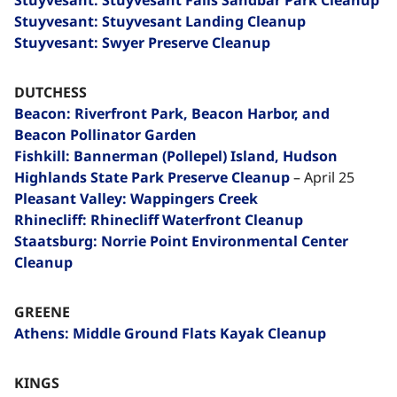
Stuyvesant: Stuyvesant Landing Cleanup
Stuyvesant: Swyer Preserve Cleanup
DUTCHESS
Beacon: Riverfront Park, Beacon Harbor, and
Beacon Pollinator Garden
Fishkill: Bannerman (Pollepel) Island, Hudson
Highlands State Park Preserve Cleanup
– April 25
Pleasant Valley: Wappingers Creek​​​​‌ ‍ ​‍​‍‌‍ ‌ ​‍‌‍‍‌‌‍‌ ‌‍‍‌‌‍ ‍​‍​‍​ ‍‍​‍​‍‌ ​ ‌‍​‌‌‍ ‍‌‍‍‌‌ ‌​‌ ‍‌​‍ ‍‌‍‍‌‌‍ ​‍​‍​‍ ​​‍​‍‌‍‍​‌ ​‍‌‍‌‌‌‍‌‍​‍​‍​ ‍‍​‍​‍‌‍‍​‌ ‌​‌ ‌​‌ ​​‌ ​ ​ ‍‍​‍ ​‍ ‌‍​ ‌‍ ‌‌ ​ ​‍ ‍‌‍ ‌‌‍​‌‌‍‍‌‌‍ ‍​‍ ‍​ ​‍​ ​​​ ​‍​ ‌​‌ ​‍‌‍‌‌‌‍‌​‌‍‌‌‌ ​ ‌‍‍‌‌‍‌ ‌‍ ‍​‍ ‍‌ ​‍‌‍‍‌‌ ‌‍‌‍‌‌‌ ​‍‌‍‍ ‌‍‌‌‌‍‌‌‌ ​​‌‍‌‌‌ ​‍​‍ ‍‌‍ ‌ ​‍‌‍‌ ​‍ ‌‍‍‌‌‍ ‍‌ ‌​‌‍‌‌‌‍ ‍‌ ‌​​‍ ‌‍‌‌‌‍‌​‌‍‍‌‌ ‌​​‍ ‌‍ ‌‌‍ ‌‍‌​‌‍‌‌​ ‌‌ ​​‌ ​‍‌‍‌‌‌ ​ ‌‍‌‌‌‍ ‍‌ ‌​‌‍​‌‌ ‌​‌‍‍‌‌‍ ‌‍ ‍​ ‍ ‌‍‍‌‌‍‌​​ ‌‌‍‌‍​ ‌ ​ ​‍​ ‌‍​ ​​​ ‍‌‌‍‌​​ ​‌​‍ ‌​ ‌​​ ‌‌​ ‌​​ ‍‌​‍ ‌​ ‌​​ ‍​​ ‌ ​ ​​​‍ ‌‌‍​‌​ ‌​‌‍‌‍​ ‍‌​‍ ‌​ ​ ​ ‌‌​ ​ ‌‍‌​​ ‌‌‌‍‌‌‌‍​‍​ ​‌​ ‌‌‌‍​ ‌‍‌​​ ‌‍​ ‍ ‌ ‌​‌ ‍‌‌ ​​‌‍‌‌​ ‌‌‍‌‌‌ ‌‍‌‍‌‌‌‍ ‍‌ ‌​​ ‍ ‌ ​​‌‍​‌‌ ‌​‌‍‍​​ ‌‌‍​ ‌‍ ‌‍ ‍‌ ‌​‌‍‌‌‌‍ ‍‌ ‌​​‍‌‌​ ‌‌‌​​‍‌‌ ‌‍‍ ‌‍‌‌‌ ‍‌​‍‌‌​ ​ ‌​‌​​‍‌‌​ ​ ‌​‌​​‍‌‌​ ​‍​ ​‍​ ‌‌​ ‍​​ ‌ ​ ‌ ‌‍‌​​ ‍​​ ‌‌​ ‌ ‌‍​‌‌‍‌‍​ ‌‍​ ‌​​‍‌‌​ ​‍​ ​‍​‍‌‌​ ‌‌‌​‌​​‍ ‍‌‍​ ‌‍‍​‌‍‍‌‌‍ ​‌‍‌​‌ ​‍‌‍‌‌‌‍ ‍​‍‌‌​ ‌‌‌​​‍‌‌ ‌‍‍ ‌‍‌‌‌ ‍‌​‍‌‌​ ​ ‌​‌​​‍‌‌​ ​ ‌​‌​​‍‌‌​ ​‍​ ​‍‌‍‌‍‌‍​ ​ ​ ‌‍​‍​ ​​​ ​ ‌‍‌‍​ ‌ ‌‍‌‌​ ‌​​ ​ ​ ‌​​‍‌‌​ ​‍​ ​‍​‍‌‌​ ‌‌‌​‌​​‍ ‍‌ ‌​‌‍‌‌‌ ‍​‌ ‌​​ ‌‍​‍‌‍​‌‌ ​ ‌‍‌‌‌‌‌‌‌ ​‍‌‍ ​​ ‌‌‍‍​‌ ‌​‌ ‌​‌ ​​‌ ​ ​‍‌‌​ ​ ‌​​‌​‍‌‌​ ​‍‌​‌‍​‍‌‌​ ​‍‌​‌‍‌‍​ ‌‍ ‌‌ ​ ​‍ ‍‌‍ ‌‌‍​‌‌‍‍‌‌‍ ‍​‍ ‍​ ​‍​ ​​​ ​‍​ ‌​‌ ​‍‌‍‌‌‌‍‌​‌‍‌‌‌ ​ ‌‍‍‌‌‍‌ ‌‍ ‍​‍ ‍‌ ​‍‌‍‍‌‌ ‌‍‌‍‌‌‌ ​‍‌‍‍ ‌‍‌‌‌‍‌‌‌ ​​‌‍‌‌‌ ​‍​‍ ‍‌‍ ‌ ​‍‌‍‌ ​‍‌‍‌‍‍‌‌‍‌​​ ‌‌‍‌‍​ ‌ ​ ​‍​ ‌‍​ ​​​ ‍‌‌‍‌​​ ​‌​‍ ‌​ ‌​​ ‌‌​ ‌​​ ‍‌​‍ ‌​ ‌​​ ‍​​ ‌ ​ ​​​‍ ‌‌‍​‌​ ‌​‌‍‌‍​ ‍‌​‍ ‌​ ​ ​ ‌‌​ ​ ‌‍‌​​ ‌‌‌‍‌‌‌‍​‍​ ​‌​ ‌‌‌‍​ ‌‍‌​​ ‌‍​‍‌‍‌ ‌​‌ ‍‌‌ ​​‌‍‌‌​ ‌‌‍‌‌‌ ‌‍‌‍‌‌‌‍ ‍‌ ‌​​‍‌‍‌ ​​‌‍​‌‌ ‌​‌‍‍​​ ‌‌‍​ ‌‍ ‌‍ ‍‌ ‌​‌‍‌‌‌‍ ‍‌ ‌​​‍‌‌​ ‌‌‌​​‍‌‌ ‌‍‍ ‌‍‌‌‌ ‍‌​‍‌‌​ ​ ‌​‌​​‍‌‌​ ​ ‌​‌​​‍‌‌​ ​‍​ ​‍​ ‌‌​ ‍​​ ‌ ​ ‌ ‌‍‌​​ ‍​​ ‌‌​ ‌ ‌‍​‌‌‍‌‍​ ‌‍​ ‌​​‍‌‌​ ​‍​ ​‍​‍‌‌​ ‌‌‌​‌​​‍ ‍‌‍​ ‌‍‍​‌‍‍‌‌‍ ​‌‍‌​‌ ​‍‌‍‌‌‌‍ ‍​‍‌‌​ ‌‌‌​​‍‌‌ ‌‍‍ ‌‍‌‌‌ ‍‌​‍‌‌​ ​ ‌​‌​​‍‌‌​ ​ ‌​‌​​‍‌‌​ ​‍​ ​‍‌‍‌‍‌‍​ ​ ​ ‌‍​‍​ ​​​ ​ ‌‍‌‍​ ‌ ‌‍‌‌​ ‌​​ ​ ​ ‌​​‍‌‌​ ​‍​ ​‍​‍‌‌​ ‌‌‌​‌​​‍ ‍‌ ‌​‌‍‌‌‌ ‍​‌ ‌​​‍‌‍‌ ​​‌‍‌‌‌ ​‍‌ ​ ‌ ​​‌‍‌‌‌‍​ ‌ ‌​‌‍‍‌‌ ‌‍‌‍‌‌​ ‌‌ ​​‌ ‌‌‌‍​‍‌‍ ​‌‍‍‌‌ ​ ‌‍‍​‌‍‌‌‌‍‌​​‍​‍‌ ‌
Rhinecliff: Rhinecliff Waterfront Cleanup
Staatsburg: Norrie Point Environmental Center
Cleanup
GREENE
Athens: Middle Ground Flats Kayak Cleanup
KINGS