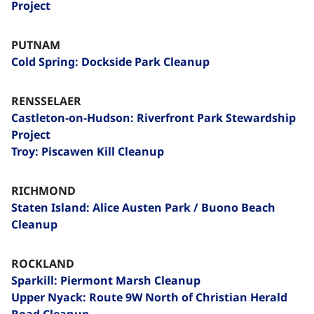
Project
PUTNAM
Cold Spring: Dockside Park Cleanup​​​​‌ ‍ ​‍​‍‌‍ ‌ ​‍‌‍‍‌‌‍‌ ‌‍‍‌‌‍ ‍​‍​‍​ ‍‍​‍​‍‌ ​ ‌‍​‌‌‍ ‍‌‍‍‌‌ ‌​‌ ‍‌​‍ ‍‌‍‍‌‌‍ ​‍​‍​‍ ​​‍​‍‌‍‍​‌ ​‍‌‍‌‌‌‍‌‍​‍​‍​ ‍‍​‍​‍‌‍‍​‌ ‌​‌ ‌​‌ ​​‌ ​ ​ ‍‍​‍ ​‍ ‌‍​ ‌‍ ‌‌ ​ ​‍ ‍‌‍ ‌‌‍​‌‌‍‍‌‌‍ ‍​‍ ‍​ ​‍​ ​​​ ​‍​ ‌​‌ ​‍‌‍‌‌‌‍‌​‌‍‌‌‌ ​ ‌‍‍‌‌‍‌ ‌‍ ‍​‍ ‍‌ ​‍‌‍‍‌‌ ‌‍‌‍‌‌‌ ​‍‌‍‍ ‌‍‌‌‌‍‌‌‌ ​​‌‍‌‌‌ ​‍​‍ ‍‌‍ ‌ ​‍‌‍‌ ​‍ ‌‍‍‌‌‍ ‍‌ ‌​‌‍‌‌‌‍ ‍‌ ‌​​‍ ‌‍‌‌‌‍‌​‌‍‍‌‌ ‌​​‍ ‌‍ ‌‌‍ ‌‍‌​‌‍‌‌​ ‌‌ ​​‌ ​‍‌‍‌‌‌ ​ ‌‍‌‌‌‍ ‍‌ ‌​‌‍​‌‌ ‌​‌‍‍‌‌‍ ‌‍ ‍​ ‍ ‌‍‍‌‌‍‌​​ ‌‌‍‌‍​ ‌ ​ ​‍​ ‌‍​ ​​​ ‍‌‌‍‌​​ ​‌​‍ ‌​ ‌​​ ‌‌​ ‌​​ ‍‌​‍ ‌​ ‌​​ ‍​​ ‌ ​ ​​​‍ ‌‌‍​‌​ ‌​‌‍‌‍​ ‍‌​‍ ‌​ ​ ​ ‌‌​ ​ ‌‍‌​​ ‌‌‌‍‌‌‌‍​‍​ ​‌​ ‌‌‌‍​ ‌‍‌​​ ‌‍​ ‍ ‌ ‌​‌ ‍‌‌ ​​‌‍‌‌​ ‌‌‍‌‌‌ ‌‍‌‍‌‌‌‍ ‍‌ ‌​​ ‍ ‌ ​​‌‍​‌‌ ‌​‌‍‍​​ ‌‌‍​ ‌‍ ‌‍ ‍‌ ‌​‌‍‌‌‌‍ ‍‌ ‌​​‍‌‌​ ‌‌‌​​‍‌‌ ‌‍‍ ‌‍‌‌‌ ‍‌​‍‌‌​ ​ ‌​‌​​‍‌‌​ ​ ‌​‌​​‍‌‌​ ​‍​ ​‍‌‍‌‍‌‍​‍​ ‌‌‌‍​ ​ ‌ ‌‍​ ​ ‌ ​ ‌‌‌‍​‍​ ​‌‌‍​‌‌‍​‌​‍‌‌​ ​‍​ ​‍​‍‌‌​ ‌‌‌​‌​​‍ ‍‌‍​ ‌‍‍​‌‍‍‌‌‍ ​‌‍‌​‌ ​‍‌‍‌‌‌‍ ‍​‍‌‌​ ‌‌‌​​‍‌‌ ‌‍‍ ‌‍‌‌‌ ‍‌​‍‌‌​ ​ ‌​‌​​‍‌‌​ ​ ‌​‌​​‍‌‌​ ​‍​ ​‍‌‍‌‌​ ‌ ‌‍‌​‌‍‌‍‌‍‌‌‌‍​‍​ ‌ ‌‍‌‍​ ‌‍‌‍‌‌‌‍​ ​ ‌‍​‍‌‌​ ​‍​ ​‍​‍‌‌​ ‌‌‌​‌​​‍ ‍‌ ‌​‌‍‌‌‌ ‍​‌ ‌​​ ‌‍​‍‌‍​‌‌ ​ ‌‍‌‌‌‌‌‌‌ ​‍‌‍ ​​ ‌‌‍‍​‌ ‌​‌ ‌​‌ ​​‌ ​ ​‍‌‌​ ​ ‌​​‌​‍‌‌​ ​‍‌​‌‍​‍‌‌​ ​‍‌​‌‍‌‍​ ‌‍ ‌‌ ​ ​‍ ‍‌‍ ‌‌‍​‌‌‍‍‌‌‍ ‍​‍ ‍​ ​‍​ ​​​ ​‍​ ‌​‌ ​‍‌‍‌‌‌‍‌​‌‍‌‌‌ ​ ‌‍‍‌‌‍‌ ‌‍ ‍​‍ ‍‌ ​‍‌‍‍‌‌ ‌‍‌‍‌‌‌ ​‍‌‍‍ ‌‍‌‌‌‍‌‌‌ ​​‌‍‌‌‌ ​‍​‍ ‍‌‍ ‌ ​‍‌‍‌ ​‍‌‍‌‍‍‌‌‍‌​​ ‌‌‍‌‍​ ‌ ​ ​‍​ ‌‍​ ​​​ ‍‌‌‍‌​​ ​‌​‍ ‌​ ‌​​ ‌‌​ ‌​​ ‍‌​‍ ‌​ ‌​​ ‍​​ ‌ ​ ​​​‍ ‌‌‍​‌​ ‌​‌‍‌‍​ ‍‌​‍ ‌​ ​ ​ ‌‌​ ​ ‌‍‌​​ ‌‌‌‍‌‌‌‍​‍​ ​‌​ ‌‌‌‍​ ‌‍‌​​ ‌‍​‍‌‍‌ ‌​‌ ‍‌‌ ​​‌‍‌‌​ ‌‌‍‌‌‌ ‌‍‌‍‌‌‌‍ ‍‌ ‌​​‍‌‍‌ ​​‌‍​‌‌ ‌​‌‍‍​​ ‌‌‍​ ‌‍ ‌‍ ‍‌ ‌​‌‍‌‌‌‍ ‍‌ ‌​​‍‌‌​ ‌‌‌​​‍‌‌ ‌‍‍ ‌‍‌‌‌ ‍‌​‍‌‌​ ​ ‌​‌​​‍‌‌​ ​ ‌​‌​​‍‌‌​ ​‍​ ​‍‌‍‌‍‌‍​‍​ ‌‌‌‍​ ​ ‌ ‌‍​ ​ ‌ ​ ‌‌‌‍​‍​ ​‌‌‍​‌‌‍​‌​‍‌‌​ ​‍​ ​‍​‍‌‌​ ‌‌‌​‌​​‍ ‍‌‍​ ‌‍‍​‌‍‍‌‌‍ ​‌‍‌​‌ ​‍‌‍‌‌‌‍ ‍​‍‌‌​ ‌‌‌​​‍‌‌ ‌‍‍ ‌‍‌‌‌ ‍‌​‍‌‌​ ​ ‌​‌​​‍‌‌​ ​ ‌​‌​​‍‌‌​ ​‍​ ​‍‌‍‌‌​ ‌ ‌‍‌​‌‍‌‍‌‍‌‌‌‍​‍​ ‌ ‌‍‌‍​ ‌‍‌‍‌‌‌‍​ ​ ‌‍​‍‌‌​ ​‍​ ​‍​‍‌‌​ ‌‌‌​‌​​‍ ‍‌ ‌​‌‍‌‌‌ ‍​‌ ‌​​‍‌‍‌ ​​‌‍‌‌‌ ​‍‌ ​ ‌ ​​‌‍‌‌‌‍​ ‌ ‌​‌‍‍‌‌ ‌‍‌‍‌‌​ ‌‌ ​​‌ ‌‌‌‍​‍‌‍ ​‌‍‍‌‌ ​ ‌‍‍​‌‍‌‌‌‍‌​​‍​‍‌ ‌
RENSSELAER
Castleton-on-Hudson: Riverfront Park Stewardship
Project
Troy: Piscawen Kill Cleanup
RICHMOND
Staten Island: Alice Austen Park / Buono Beach
Cleanup​​​​‌ ‍ ​‍​‍‌‍ ‌ ​‍‌‍‍‌‌‍‌ ‌‍‍‌‌‍ ‍​‍​‍​ ‍‍​‍​‍‌ ​ ‌‍​‌‌‍ ‍‌‍‍‌‌ ‌​‌ ‍‌​‍ ‍‌‍‍‌‌‍ ​‍​‍​‍ ​​‍​‍‌‍‍​‌ ​‍‌‍‌‌‌‍‌‍​‍​‍​ ‍‍​‍​‍‌‍‍​‌ ‌​‌ ‌​‌ ​​‌ ​ ​ ‍‍​‍ ​‍ ‌‍​ ‌‍ ‌‌ ​ ​‍ ‍‌‍ ‌‌‍​‌‌‍‍‌‌‍ ‍​‍ ‍​ ​‍​ ​​​ ​‍​ ‌​‌ ​‍‌‍‌‌‌‍‌​‌‍‌‌‌ ​ ‌‍‍‌‌‍‌ ‌‍ ‍​‍ ‍‌ ​‍‌‍‍‌‌ ‌‍‌‍‌‌‌ ​‍‌‍‍ ‌‍‌‌‌‍‌‌‌ ​​‌‍‌‌‌ ​‍​‍ ‍‌‍ ‌ ​‍‌‍‌ ​‍ ‌‍‍‌‌‍ ‍‌ ‌​‌‍‌‌‌‍ ‍‌ ‌​​‍ ‌‍‌‌‌‍‌​‌‍‍‌‌ ‌​​‍ ‌‍ ‌‌‍ ‌‍‌​‌‍‌‌​ ‌‌ ​​‌ ​‍‌‍‌‌‌ ​ ‌‍‌‌‌‍ ‍‌ ‌​‌‍​‌‌ ‌​‌‍‍‌‌‍ ‌‍ ‍​ ‍ ‌‍‍‌‌‍‌​​ ‌‌‍‌‍​ ‌ ​ ​‍​ ‌‍​ ​​​ ‍‌‌‍‌​​ ​‌​‍ ‌​ ‌​​ ‌‌​ ‌​​ ‍‌​‍ ‌​ ‌​​ ‍​​ ‌ ​ ​​​‍ ‌‌‍​‌​ ‌​‌‍‌‍​ ‍‌​‍ ‌​ ​ ​ ‌‌​ ​ ‌‍‌​​ ‌‌‌‍‌‌‌‍​‍​ ​‌​ ‌‌‌‍​ ‌‍‌​​ ‌‍​ ‍ ‌ ‌​‌ ‍‌‌ ​​‌‍‌‌​ ‌‌‍‌‌‌ ‌‍‌‍‌‌‌‍ ‍‌ ‌​​ ‍ ‌ ​​‌‍​‌‌ ‌​‌‍‍​​ ‌‌‍​ ‌‍ ‌‍ ‍‌ ‌​‌‍‌‌‌‍ ‍‌ ‌​​‍‌‌​ ‌‌‌​​‍‌‌ ‌‍‍ ‌‍‌‌‌ ‍‌​‍‌‌​ ​ ‌​‌​​‍‌‌​ ​ ‌​‌​​‍‌‌​ ​‍​ ​‍​ ‌ ​ ​‍‌‍​‌​ ‌‌‌‍‌‌​ ‍​​ ‌​‌‍​‌​ ​‌​ ‌​‌‍​‌‌‍‌‌​‍‌‌​ ​‍​ ​‍​‍‌‌​ ‌‌‌​‌​​‍ ‍‌‍​ ‌‍‍​‌‍‍‌‌‍ ​‌‍‌​‌ ​‍‌‍‌‌‌‍ ‍​‍‌‌​ ‌‌‌​​‍‌‌ ‌‍‍ ‌‍‌‌‌ ‍‌​‍‌‌​ ​ ‌​‌​​‍‌‌​ ​ ‌​‌​​‍‌‌​ ​‍​ ​‍‌‍‌​​ ‌​​ ‌‍​ ​ ​ ‍​‌‍​‍​ ‌‍‌‍​‌​ ​ ‌‍‌‌​ ‍​​ ‍​​‍‌‌​ ​‍​ ​‍​‍‌‌​ ‌‌‌​‌​​‍ ‍‌ ‌​‌‍‌‌‌ ‍​‌ ‌​​ ‌‍​‍‌‍​‌‌ ​ ‌‍‌‌‌‌‌‌‌ ​‍‌‍ ​​ ‌‌‍‍​‌ ‌​‌ ‌​‌ ​​‌ ​ ​‍‌‌​ ​ ‌​​‌​‍‌‌​ ​‍‌​‌‍​‍‌‌​ ​‍‌​‌‍‌‍​ ‌‍ ‌‌ ​ ​‍ ‍‌‍ ‌‌‍​‌‌‍‍‌‌‍ ‍​‍ ‍​ ​‍​ ​​​ ​‍​ ‌​‌ ​‍‌‍‌‌‌‍‌​‌‍‌‌‌ ​ ‌‍‍‌‌‍‌ ‌‍ ‍​‍ ‍‌ ​‍‌‍‍‌‌ ‌‍‌‍‌‌‌ ​‍‌‍‍ ‌‍‌‌‌‍‌‌‌ ​​‌‍‌‌‌ ​‍​‍ ‍‌‍ ‌ ​‍‌‍‌ ​‍‌‍‌‍‍‌‌‍‌​​ ‌‌‍‌‍​ ‌ ​ ​‍​ ‌‍​ ​​​ ‍‌‌‍‌​​ ​‌​‍ ‌​ ‌​​ ‌‌​ ‌​​ ‍‌​‍ ‌​ ‌​​ ‍​​ ‌ ​ ​​​‍ ‌‌‍​‌​ ‌​‌‍‌‍​ ‍‌​‍ ‌​ ​ ​ ‌‌​ ​ ‌‍‌​​ ‌‌‌‍‌‌‌‍​‍​ ​‌​ ‌‌‌‍​ ‌‍‌​​ ‌‍​‍‌‍‌ ‌​‌ ‍‌‌ ​​‌‍‌‌​ ‌‌‍‌‌‌ ‌‍‌‍‌‌‌‍ ‍‌ ‌​​‍‌‍‌ ​​‌‍​‌‌ ‌​‌‍‍​​ ‌‌‍​ ‌‍ ‌‍ ‍‌ ‌​‌‍‌‌‌‍ ‍‌ ‌​​‍‌‌​ ‌‌‌​​‍‌‌ ‌‍‍ ‌‍‌‌‌ ‍‌​‍‌‌​ ​ ‌​‌​​‍‌‌​ ​ ‌​‌​​‍‌‌​ ​‍​ ​‍​ ‌ ​ ​‍‌‍​‌​ ‌‌‌‍‌‌​ ‍​​ ‌​‌‍​‌​ ​‌​ ‌​‌‍​‌‌‍‌‌​‍‌‌​ ​‍​ ​‍​‍‌‌​ ‌‌‌​‌​​‍ ‍‌‍​ ‌‍‍​‌‍‍‌‌‍ ​‌‍‌​‌ ​‍‌‍‌‌‌‍ ‍​‍‌‌​ ‌‌‌​​‍‌‌ ‌‍‍ ‌‍‌‌‌ ‍‌​‍‌‌​ ​ ‌​‌​​‍‌‌​ ​ ‌​‌​​‍‌‌​ ​‍​ ​‍‌‍‌​​ ‌​​ ‌‍​ ​ ​ ‍​‌‍​‍​ ‌‍‌‍​‌​ ​ ‌‍‌‌​ ‍​​ ‍​​‍‌‌​ ​‍​ ​‍​‍‌‌​ ‌‌‌​‌​​‍ ‍‌ ‌​‌‍‌‌‌ ‍​‌ ‌​​‍‌‍‌ ​​‌‍‌‌‌ ​‍‌ ​ ‌ ​​‌‍‌‌‌‍​ ‌ ‌​‌‍‍‌‌ ‌‍‌‍‌‌​ ‌‌ ​​‌ ‌‌‌‍​‍‌‍ ​‌‍‍‌‌ ​ ‌‍‍​‌‍‌‌‌‍‌​​‍​‍‌ ‌
ROCKLAND
Sparkill: Piermont Marsh Cleanup
Upper Nyack: Route 9W North of Christian Herald
Road Cleanup​​​​‌ ‍ ​‍​‍‌‍ ‌ ​‍‌‍‍‌‌‍‌ ‌‍‍‌‌‍ ‍​‍​‍​ ‍‍​‍​‍‌ ​ ‌‍​‌‌‍ ‍‌‍‍‌‌ ‌​‌ ‍‌​‍ ‍‌‍‍‌‌‍ ​‍​‍​‍ ​​‍​‍‌‍‍​‌ ​‍‌‍‌‌‌‍‌‍​‍​‍​ ‍‍​‍​‍‌‍‍​‌ ‌​‌ ‌​‌ ​​‌ ​ ​ ‍‍​‍ ​‍ ‌‍​ ‌‍ ‌‌ ​ ​‍ ‍‌‍ ‌‌‍​‌‌‍‍‌‌‍ ‍​‍ ‍​ ​‍​ ​​​ ​‍​ ‌​‌ ​‍‌‍‌‌‌‍‌​‌‍‌‌‌ ​ ‌‍‍‌‌‍‌ ‌‍ ‍​‍ ‍‌ ​‍‌‍‍‌‌ ‌‍‌‍‌‌‌ ​‍‌‍‍ ‌‍‌‌‌‍‌‌‌ ​​‌‍‌‌‌ ​‍​‍ ‍‌‍ ‌ ​‍‌‍‌ ​‍ ‌‍‍‌‌‍ ‍‌ ‌​‌‍‌‌‌‍ ‍‌ ‌​​‍ ‌‍‌‌‌‍‌​‌‍‍‌‌ ‌​​‍ ‌‍ ‌‌‍ ‌‍‌​‌‍‌‌​ ‌‌ ​​‌ ​‍‌‍‌‌‌ ​ ‌‍‌‌‌‍ ‍‌ ‌​‌‍​‌‌ ‌​‌‍‍‌‌‍ ‌‍ ‍​ ‍ ‌‍‍‌‌‍‌​​ ‌‌‍‌‍​ ‌ ​ ​‍​ ‌‍​ ​​​ ‍‌‌‍‌​​ ​‌​‍ ‌​ ‌​​ ‌‌​ ‌​​ ‍‌​‍ ‌​ ‌​​ ‍​​ ‌ ​ ​​​‍ ‌‌‍​‌​ ‌​‌‍‌‍​ ‍‌​‍ ‌​ ​ ​ ‌‌​ ​ ‌‍‌​​ ‌‌‌‍‌‌‌‍​‍​ ​‌​ ‌‌‌‍​ ‌‍‌​​ ‌‍​ ‍ ‌ ‌​‌ ‍‌‌ ​​‌‍‌‌​ ‌‌‍‌‌‌ ‌‍‌‍‌‌‌‍ ‍‌ ‌​​ ‍ ‌ ​​‌‍​‌‌ ‌​‌‍‍​​ ‌‌‍​ ‌‍ ‌‍ ‍‌ ‌​‌‍‌‌‌‍ ‍‌ ‌​​‍‌‌​ ‌‌‌​​‍‌‌ ‌‍‍ ‌‍‌‌‌ ‍‌​‍‌‌​ ​ ‌​‌​​‍‌‌​ ​ ‌​‌​​‍‌‌​ ​‍​ ​‍‌‍‌‍​ ​‍​ ‌ ‌‍‌‌‌‍​‌​ ​‍​ ‌‌​ ‍​‌‍‌‍​ ‌‍​ ​ ‌‍‌‍​‍‌‌​ ​‍​ ​‍​‍‌‌​ ‌‌‌​‌​​‍ ‍‌‍​ ‌‍‍​‌‍‍‌‌‍ ​‌‍‌​‌ ​‍‌‍‌‌‌‍ ‍​‍‌‌​ ‌‌‌​​‍‌‌ ‌‍‍ ‌‍‌‌‌ ‍‌​‍‌‌​ ​ ‌​‌​​‍‌‌​ ​ ‌​‌​​‍‌‌​ ​‍​ ​‍​ ‌‍‌‍​‍​ ​​​ ‌‌​ ‌​‌‍​ ‌‍‌​​ ‍​​ ​​​ ‌ ‌‍‌‍​ ​‍​‍‌‌​ ​‍​ ​‍​‍‌‌​ ‌‌‌​‌​​‍ ‍‌ ‌​‌‍‌‌‌ ‍​‌ ‌​​ ‌‍​‍‌‍​‌‌ ​ ‌‍‌‌‌‌‌‌‌ ​‍‌‍ ​​ ‌‌‍‍​‌ ‌​‌ ‌​‌ ​​‌ ​ ​‍‌‌​ ​ ‌​​‌​‍‌‌​ ​‍‌​‌‍​‍‌‌​ ​‍‌​‌‍‌‍​ ‌‍ ‌‌ ​ ​‍ ‍‌‍ ‌‌‍​‌‌‍‍‌‌‍ ‍​‍ ‍​ ​‍​ ​​​ ​‍​ ‌​‌ ​‍‌‍‌‌‌‍‌​‌‍‌‌‌ ​ ‌‍‍‌‌‍‌ ‌‍ ‍​‍ ‍‌ ​‍‌‍‍‌‌ ‌‍‌‍‌‌‌ ​‍‌‍‍ ‌‍‌‌‌‍‌‌‌ ​​‌‍‌‌‌ ​‍​‍ ‍‌‍ ‌ ​‍‌‍‌ ​‍‌‍‌‍‍‌‌‍‌​​ ‌‌‍‌‍​ ‌ ​ ​‍​ ‌‍​ ​​​ ‍‌‌‍‌​​ ​‌​‍ ‌​ ‌​​ ‌‌​ ‌​​ ‍‌​‍ ‌​ ‌​​ ‍​​ ‌ ​ ​​​‍ ‌‌‍​‌​ ‌​‌‍‌‍​ ‍‌​‍ ‌​ ​ ​ ‌‌​ ​ ‌‍‌​​ ‌‌‌‍‌‌‌‍​‍​ ​‌​ ‌‌‌‍​ ‌‍‌​​ ‌‍​‍‌‍‌ ‌​‌ ‍‌‌ ​​‌‍‌‌​ ‌‌‍‌‌‌ ‌‍‌‍‌‌‌‍ ‍‌ ‌​​‍‌‍‌ ​​‌‍​‌‌ ‌​‌‍‍​​ ‌‌‍​ ‌‍ ‌‍ ‍‌ ‌​‌‍‌‌‌‍ ‍‌ ‌​​‍‌‌​ ‌‌‌​​‍‌‌ ‌‍‍ ‌‍‌‌‌ ‍‌​‍‌‌​ ​ ‌​‌​​‍‌‌​ ​ ‌​‌​​‍‌‌​ ​‍​ ​‍‌‍‌‍​ ​‍​ ‌ ‌‍‌‌‌‍​‌​ ​‍​ ‌‌​ ‍​‌‍‌‍​ ‌‍​ ​ ‌‍‌‍​‍‌‌​ ​‍​ ​‍​‍‌‌​ ‌‌‌​‌​​‍ ‍‌‍​ ‌‍‍​‌‍‍‌‌‍ ​‌‍‌​‌ ​‍‌‍‌‌‌‍ ‍​‍‌‌​ ‌‌‌​​‍‌‌ ‌‍‍ ‌‍‌‌‌ ‍‌​‍‌‌​ ​ ‌​‌​​‍‌‌​ ​ ‌​‌​​‍‌‌​ ​‍​ ​‍​ ‌‍‌‍​‍​ ​​​ ‌‌​ ‌​‌‍​ ‌‍‌​​ ‍​​ ​​​ ‌ ‌‍‌‍​ ​‍​‍‌‌​ ​‍​ ​‍​‍‌‌​ ‌‌‌​‌​​‍ ‍‌ ‌​‌‍‌‌‌ ‍​‌ ‌​​‍‌‍‌ ​​‌‍‌‌‌ ​‍‌ ​ ‌ ​​‌‍‌‌‌‍​ ‌ ‌​‌‍‍‌‌ ‌‍‌‍‌‌​ ‌‌ ​​‌ ‌‌‌‍​‍‌‍ ​‌‍‍‌‌ ​ ‌‍‍​‌‍‌‌‌‍‌​​‍​‍‌ ‌