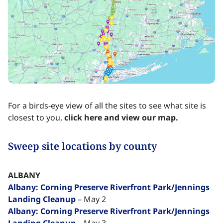
For a birds-eye view of all the sites to see what site is
closest to you, ​​​​‌ ‍ ​‍​‍‌‍ ‌ ​‍‌‍‍‌‌‍‌ ‌‍‍‌‌‍ ‍​‍​‍​ ‍‍​‍​‍‌ ​ ‌‍​‌‌‍ ‍‌‍‍‌‌ ‌​‌ ‍‌​‍ ‍‌‍‍‌‌‍ ​‍​‍​‍ ​​‍​‍‌‍‍​‌ ​‍‌‍‌‌‌‍‌‍​‍​‍​ ‍‍​‍​‍‌‍‍​‌ ‌​‌ ‌​‌ ​​‌ ​ ​ ‍‍​‍ ​‍ ‌‍​ ‌‍ ‌‌ ​ ​‍ ‍‌‍ ‌‌‍​‌‌‍‍‌‌‍ ‍​‍ ‍​ ​‍​ ​​​ ​‍​ ‌​‌ ​‍‌‍‌‌‌‍‌​‌‍‌‌‌ ​ ‌‍‍‌‌‍‌ ‌‍ ‍​‍ ‍‌ ​‍‌‍‍‌‌ ‌‍‌‍‌‌‌ ​‍‌‍‍ ‌‍‌‌‌‍‌‌‌ ​​‌‍‌‌‌ ​‍​‍ ‍‌‍ ‌ ​‍‌‍‌ ​‍ ‌‍‍‌‌‍ ‍‌ ‌​‌‍‌‌‌‍ ‍‌ ‌​​‍ ‌‍‌‌‌‍‌​‌‍‍‌‌ ‌​​‍ ‌‍ ‌‌‍ ‌‍‌​‌‍‌‌​ ‌‌ ​​‌ ​‍‌‍‌‌‌ ​ ‌‍‌‌‌‍ ‍‌ ‌​‌‍​‌‌ ‌​‌‍‍‌‌‍ ‌‍ ‍​ ‍ ‌‍‍‌‌‍‌​​ ‌​ ‌ ‌‍​‍​ ‍‌​ ‌ ‌‍​ ‌‍‌‌‌‍‌‍​ ​‌​‍ ‌‌‍​‍​ ‌​‌‍‌​​ ‌ ​‍ ‌​ ‌​​ ​‌​ ‌‌‌‍​ ​‍ ‌​ ‍‌​ ‌‌​ ​‍‌‍‌‌​‍ ‌​ ‌ ​ ​ ‌‍‌‍‌‍​ ​ ‍‌‌‍‌‌‌‍​ ‌‍‌‌‌‍​‌‌‍‌‌‌‍‌‌‌‍​‍​ ‍ ‌ ‌​‌ ‍‌‌ ​​‌‍‌‌​ ‌‌ ​ ‌‍‌‌‌‍​ ‌ ‌​‌‍‍‌‌‍ ‌‍ ‍‌​​ ‌‍​‌‌‍ ​‌‍ ​‌‍ ‌ ‌‌‌ ‌​​ ‍ ‌ ​​‌‍​‌‌ ‌​‌‍‍​​ ‌‌‍​ ‌‍ ‌‍ ‍‌ ‌​‌‍‌‌‌‍ ‍‌ ‌​​‍‌‌​ ‌‌‌​​‍‌‌ ‌‍‍ ‌‍‌‌‌ ‍‌​‍‌‌​ ​ ‌​‌​​‍‌‌​ ​ ‌​‌​​‍‌‌​ ​‍​ ​‍‌‍​ ‌‍​‍​ ‌‌​ ​‌​ ‍‌​ ‌‌‌‍‌‌‌‍​‌​ ‌‌​ ​‌​ ​‌​ ‌‌​‍‌‌​ ​‍​ ​‍​‍‌‌​ ‌‌‌​‌​​‍ ‍‌‍​ ‌‍‍​‌‍‍‌‌‍ ​‌‍‌​‌ ​‍‌‍‌‌‌‍ ‍​‍‌‌​ ‌‌‌​​‍‌‌ ‌‍‍ ‌‍‌‌‌ ‍‌​‍‌‌​ ​ ‌​‌​​‍‌‌​ ​ ‌​‌​​‍‌‌​ ​‍​ ​‍‌‍​ ​ ​​​ ‌​​ ‍‌​ ​‌‌‍​ ​ ​‍‌‍‌​‌‍‌​‌‍​‍‌‍​‍‌‍‌‍​‍‌‌​ ​‍​ ​‍​‍‌‌​ ‌‌‌​‌​​‍ ‍‌ ‌​‌‍‌‌‌ ‍​‌ ‌​​ ‌‍​‍‌‍​‌‌ ​ ‌‍‌‌‌‌‌‌‌ ​‍‌‍ ​​ ‌‌‍‍​‌ ‌​‌ ‌​‌ ​​‌ ​ ​‍‌‌​ ​ ‌​​‌​‍‌‌​ ​‍‌​‌‍​‍‌‌​ ​‍‌​‌‍‌‍​ ‌‍ ‌‌ ​ ​‍ ‍‌‍ ‌‌‍​‌‌‍‍‌‌‍ ‍​‍ ‍​ ​‍​ ​​​ ​‍​ ‌​‌ ​‍‌‍‌‌‌‍‌​‌‍‌‌‌ ​ ‌‍‍‌‌‍‌ ‌‍ ‍​‍ ‍‌ ​‍‌‍‍‌‌ ‌‍‌‍‌‌‌ ​‍‌‍‍ ‌‍‌‌‌‍‌‌‌ ​​‌‍‌‌‌ ​‍​‍ ‍‌‍ ‌ ​‍‌‍‌ ​‍‌‍‌‍‍‌‌‍‌​​ ‌​ ‌ ‌‍​‍​ ‍‌​ ‌ ‌‍​ ‌‍‌‌‌‍‌‍​ ​‌​‍ ‌‌‍​‍​ ‌​‌‍‌​​ ‌ ​‍ ‌​ ‌​​ ​‌​ ‌‌‌‍​ ​‍ ‌​ ‍‌​ ‌‌​ ​‍‌‍‌‌​‍ ‌​ ‌ ​ ​ ‌‍‌‍‌‍​ ​ ‍‌‌‍‌‌‌‍​ ‌‍‌‌‌‍​‌‌‍‌‌‌‍‌‌‌‍​‍​‍‌‍‌ ‌​‌ ‍‌‌ ​​‌‍‌‌​ ‌‌ ​ ‌‍‌‌‌‍​ ‌ ‌​‌‍‍‌‌‍ ‌‍ ‍‌​​ ‌‍​‌‌‍ ​‌‍ ​‌‍ ‌ ‌‌‌ ‌​​‍‌‍‌ ​​‌‍​‌‌ ‌​‌‍‍​​ ‌‌‍​ ‌‍ ‌‍ ‍‌ ‌​‌‍‌‌‌‍ ‍‌ ‌​​‍‌‌​ ‌‌‌​​‍‌‌ ‌‍‍ ‌‍‌‌‌ ‍‌​‍‌‌​ ​ ‌​‌​​‍‌‌​ ​ ‌​‌​​‍‌‌​ ​‍​ ​‍‌‍​ ‌‍​‍​ ‌‌​ ​‌​ ‍‌​ ‌‌‌‍‌‌‌‍​‌​ ‌‌​ ​‌​ ​‌​ ‌‌​‍‌‌​ ​‍​ ​‍​‍‌‌​ ‌‌‌​‌​​‍ ‍‌‍​ ‌‍‍​‌‍‍‌‌‍ ​‌‍‌​‌ ​‍‌‍‌‌‌‍ ‍​‍‌‌​ ‌‌‌​​‍‌‌ ‌‍‍ ‌‍‌‌‌ ‍‌​‍‌‌​ ​ ‌​‌​​‍‌‌​ ​ ‌​‌​​‍‌‌​ ​‍​ ​‍‌‍​ ​ ​​​ ‌​​ ‍‌​ ​‌‌‍​ ​ ​‍‌‍‌​‌‍‌​‌‍​‍‌‍​‍‌‍‌‍​‍‌‌​ ​‍​ ​‍​‍‌‌​ ‌‌‌​‌​​‍ ‍‌ ‌​‌‍‌‌‌ ‍​‌ ‌​​‍‌‍‌ ​​‌‍‌‌‌ ​‍‌ ​ ‌ ​​‌‍‌‌‌‍​ ‌ ‌​‌‍‍‌‌ ‌‍‌‍‌‌​ ‌‌ ​​‌ ‌‌‌‍​‍‌‍ ​‌‍‍‌‌ ​ ‌‍‍​‌‍‌‌‌‍‌​​‍​‍‌ ‌
click here and view our map​​​​‌ ‍ ​‍​‍‌‍ ‌ ​‍‌‍‍‌‌‍‌ ‌‍‍‌‌‍ ‍​‍​‍​ ‍‍​‍​‍‌ ​ ‌‍​‌‌‍ ‍‌‍‍‌‌ ‌​‌ ‍‌​‍ ‍‌‍‍‌‌‍ ​‍​‍​‍ ​​‍​‍‌‍‍​‌ ​‍‌‍‌‌‌‍‌‍​‍​‍​ ‍‍​‍​‍‌‍‍​‌ ‌​‌ ‌​‌ ​​‌ ​ ​ ‍‍​‍ ​‍ ‌‍​ ‌‍ ‌‌ ​ ​‍ ‍‌‍ ‌‌‍​‌‌‍‍‌‌‍ ‍​‍ ‍​ ​‍​ ​​​ ​‍​ ‌​‌ ​‍‌‍‌‌‌‍‌​‌‍‌‌‌ ​ ‌‍‍‌‌‍‌ ‌‍ ‍​‍ ‍‌ ​‍‌‍‍‌‌ ‌‍‌‍‌‌‌ ​‍‌‍‍ ‌‍‌‌‌‍‌‌‌ ​​‌‍‌‌‌ ​‍​‍ ‍‌‍ ‌ ​‍‌‍‌ ​‍ ‌‍‍‌‌‍ ‍‌ ‌​‌‍‌‌‌‍ ‍‌ ‌​​‍ ‌‍‌‌‌‍‌​‌‍‍‌‌ ‌​​‍ ‌‍ ‌‌‍ ‌‍‌​‌‍‌‌​ ‌‌ ​​‌ ​‍‌‍‌‌‌ ​ ‌‍‌‌‌‍ ‍‌ ‌​‌‍​‌‌ ‌​‌‍‍‌‌‍ ‌‍ ‍​ ‍ ‌‍‍‌‌‍‌​​ ‌​ ‌ ‌‍​‍​ ‍‌​ ‌ ‌‍​ ‌‍‌‌‌‍‌‍​ ​‌​‍ ‌‌‍​‍​ ‌​‌‍‌​​ ‌ ​‍ ‌​ ‌​​ ​‌​ ‌‌‌‍​ ​‍ ‌​ ‍‌​ ‌‌​ ​‍‌‍‌‌​‍ ‌​ ‌ ​ ​ ‌‍‌‍‌‍​ ​ ‍‌‌‍‌‌‌‍​ ‌‍‌‌‌‍​‌‌‍‌‌‌‍‌‌‌‍​‍​ ‍ ‌ ‌​‌ ‍‌‌ ​​‌‍‌‌​ ‌‌ ​ ‌‍‌‌‌‍​ ‌ ‌​‌‍‍‌‌‍ ‌‍ ‍‌​​ ‌‍​‌‌‍ ​‌‍ ​‌‍ ‌ ‌‌‌ ‌​​ ‍ ‌ ​​‌‍​‌‌ ‌​‌‍‍​​ ‌‌‍​ ‌‍ ‌‍ ‍‌ ‌​‌‍‌‌‌‍ ‍‌ ‌​​‍‌‌​ ‌‌‌​​‍‌‌ ‌‍‍ ‌‍‌‌‌ ‍‌​‍‌‌​ ​ ‌​‌​​‍‌‌​ ​ ‌​‌​​‍‌‌​ ​‍​ ​‍‌‍​ ‌‍​‍​ ‌‌​ ​‌​ ‍‌​ ‌‌‌‍‌‌‌‍​‌​ ‌‌​ ​‌​ ​‌​ ‌‌​‍‌‌​ ​‍​ ​‍​‍‌‌​ ‌‌‌​‌​​‍ ‍‌‍​ ‌‍‍​‌‍‍‌‌‍ ​‌‍‌​‌ ​‍‌‍‌‌‌‍ ‍​‍‌‌​ ‌‌‌​​‍‌‌ ‌‍‍ ‌‍‌‌‌ ‍‌​‍‌‌​ ​ ‌​‌​​‍‌‌​ ​ ‌​‌​​‍‌‌​ ​‍​ ​‍‌‍​‍‌‍‌‍‌‍​ ​ ​ ​ ‌ ‌‍​‌‌‍‌​​ ‌‍​ ‌‌‌‍‌‌‌‍​‍​ ‍​​‍‌‌​ ​‍​ ​‍​‍‌‌​ ‌‌‌​‌​​‍ ‍‌ ‌​‌‍‌‌‌ ‍​‌ ‌​​ ‌‍​‍‌‍​‌‌ ​ ‌‍‌‌‌‌‌‌‌ ​‍‌‍ ​​ ‌‌‍‍​‌ ‌​‌ ‌​‌ ​​‌ ​ ​‍‌‌​ ​ ‌​​‌​‍‌‌​ ​‍‌​‌‍​‍‌‌​ ​‍‌​‌‍‌‍​ ‌‍ ‌‌ ​ ​‍ ‍‌‍ ‌‌‍​‌‌‍‍‌‌‍ ‍​‍ ‍​ ​‍​ ​​​ ​‍​ ‌​‌ ​‍‌‍‌‌‌‍‌​‌‍‌‌‌ ​ ‌‍‍‌‌‍‌ ‌‍ ‍​‍ ‍‌ ​‍‌‍‍‌‌ ‌‍‌‍‌‌‌ ​‍‌‍‍ ‌‍‌‌‌‍‌‌‌ ​​‌‍‌‌‌ ​‍​‍ ‍‌‍ ‌ ​‍‌‍‌ ​‍‌‍‌‍‍‌‌‍‌​​ ‌​ ‌ ‌‍​‍​ ‍‌​ ‌ ‌‍​ ‌‍‌‌‌‍‌‍​ ​‌​‍ ‌‌‍​‍​ ‌​‌‍‌​​ ‌ ​‍ ‌​ ‌​​ ​‌​ ‌‌‌‍​ ​‍ ‌​ ‍‌​ ‌‌​ ​‍‌‍‌‌​‍ ‌​ ‌ ​ ​ ‌‍‌‍‌‍​ ​ ‍‌‌‍‌‌‌‍​ ‌‍‌‌‌‍​‌‌‍‌‌‌‍‌‌‌‍​‍​‍‌‍‌ ‌​‌ ‍‌‌ ​​‌‍‌‌​ ‌‌ ​ ‌‍‌‌‌‍​ ‌ ‌​‌‍‍‌‌‍ ‌‍ ‍‌​​ ‌‍​‌‌‍ ​‌‍ ​‌‍ ‌ ‌‌‌ ‌​​‍‌‍‌ ​​‌‍​‌‌ ‌​‌‍‍​​ ‌‌‍​ ‌‍ ‌‍ ‍‌ ‌​‌‍‌‌‌‍ ‍‌ ‌​​‍‌‌​ ‌‌‌​​‍‌‌ ‌‍‍ ‌‍‌‌‌ ‍‌​‍‌‌​ ​ ‌​‌​​‍‌‌​ ​ ‌​‌​​‍‌‌​ ​‍​ ​‍‌‍​ ‌‍​‍​ ‌‌​ ​‌​ ‍‌​ ‌‌‌‍‌‌‌‍​‌​ ‌‌​ ​‌​ ​‌​ ‌‌​‍‌‌​ ​‍​ ​‍​‍‌‌​ ‌‌‌​‌​​‍ ‍‌‍​ ‌‍‍​‌‍‍‌‌‍ ​‌‍‌​‌ ​‍‌‍‌‌‌‍ ‍​‍‌‌​ ‌‌‌​​‍‌‌ ‌‍‍ ‌‍‌‌‌ ‍‌​‍‌‌​ ​ ‌​‌​​‍‌‌​ ​ ‌​‌​​‍‌‌​ ​‍​ ​‍‌‍​‍‌‍‌‍‌‍​ ​ ​ ​ ‌ ‌‍​‌‌‍‌​​ ‌‍​ ‌‌‌‍‌‌‌‍​‍​ ‍​​‍‌‌​ ​‍​ ​‍​‍‌‌​ ‌‌‌​‌​​‍ ‍‌ ‌​‌‍‌‌‌ ‍​‌ ‌​​‍‌‍‌ ​​‌‍‌‌‌ ​‍‌ ​ ‌ ​​‌‍‌‌‌‍​ ‌ ‌​‌‍‍‌‌ ‌‍‌‍‌‌​ ‌‌ ​​‌ ‌‌‌‍​‍‌‍ ​‌‍‍‌‌ ​ ‌‍‍​‌‍‌‌‌‍‌​​‍​‍‌ ‌
.​​​​‌ ‍ ​‍​‍‌‍ ‌ ​‍‌‍‍‌‌‍‌ ‌‍‍‌‌‍ ‍​‍​‍​ ‍‍​‍​‍‌ ​ ‌‍​‌‌‍ ‍‌‍‍‌‌ ‌​‌ ‍‌​‍ ‍‌‍‍‌‌‍ ​‍​‍​‍ ​​‍​‍‌‍‍​‌ ​‍‌‍‌‌‌‍‌‍​‍​‍​ ‍‍​‍​‍‌‍‍​‌ ‌​‌ ‌​‌ ​​‌ ​ ​ ‍‍​‍ ​‍ ‌‍​ ‌‍ ‌‌ ​ ​‍ ‍‌‍ ‌‌‍​‌‌‍‍‌‌‍ ‍​‍ ‍​ ​‍​ ​​​ ​‍​ ‌​‌ ​‍‌‍‌‌‌‍‌​‌‍‌‌‌ ​ ‌‍‍‌‌‍‌ ‌‍ ‍​‍ ‍‌ ​‍‌‍‍‌‌ ‌‍‌‍‌‌‌ ​‍‌‍‍ ‌‍‌‌‌‍‌‌‌ ​​‌‍‌‌‌ ​‍​‍ ‍‌‍ ‌ ​‍‌‍‌ ​‍ ‌‍‍‌‌‍ ‍‌ ‌​‌‍‌‌‌‍ ‍‌ ‌​​‍ ‌‍‌‌‌‍‌​‌‍‍‌‌ ‌​​‍ ‌‍ ‌‌‍ ‌‍‌​‌‍‌‌​ ‌‌ ​​‌ ​‍‌‍‌‌‌ ​ ‌‍‌‌‌‍ ‍‌ ‌​‌‍​‌‌ ‌​‌‍‍‌‌‍ ‌‍ ‍​ ‍ ‌‍‍‌‌‍‌​​ ‌​ ‌ ‌‍​‍​ ‍‌​ ‌ ‌‍​ ‌‍‌‌‌‍‌‍​ ​‌​‍ ‌‌‍​‍​ ‌​‌‍‌​​ ‌ ​‍ ‌​ ‌​​ ​‌​ ‌‌‌‍​ ​‍ ‌​ ‍‌​ ‌‌​ ​‍‌‍‌‌​‍ ‌​ ‌ ​ ​ ‌‍‌‍‌‍​ ​ ‍‌‌‍‌‌‌‍​ ‌‍‌‌‌‍​‌‌‍‌‌‌‍‌‌‌‍​‍​ ‍ ‌ ‌​‌ ‍‌‌ ​​‌‍‌‌​ ‌‌ ​ ‌‍‌‌‌‍​ ‌ ‌​‌‍‍‌‌‍ ‌‍ ‍‌​​ ‌‍​‌‌‍ ​‌‍ ​‌‍ ‌ ‌‌‌ ‌​​ ‍ ‌ ​​‌‍​‌‌ ‌​‌‍‍​​ ‌‌‍​ ‌‍ ‌‍ ‍‌ ‌​‌‍‌‌‌‍ ‍‌ ‌​​‍‌‌​ ‌‌‌​​‍‌‌ ‌‍‍ ‌‍‌‌‌ ‍‌​‍‌‌​ ​ ‌​‌​​‍‌‌​ ​ ‌​‌​​‍‌‌​ ​‍​ ​‍‌‍​ ‌‍​‍​ ‌‌​ ​‌​ ‍‌​ ‌‌‌‍‌‌‌‍​‌​ ‌‌​ ​‌​ ​‌​ ‌‌​‍‌‌​ ​‍​ ​‍​‍‌‌​ ‌‌‌​‌​​‍ ‍‌‍​ ‌‍‍​‌‍‍‌‌‍ ​‌‍‌​‌ ​‍‌‍‌‌‌‍ ‍​‍‌‌​ ‌‌‌​​‍‌‌ ‌‍‍ ‌‍‌‌‌ ‍‌​‍‌‌​ ​ ‌​‌​​‍‌‌​ ​ ‌​‌​​‍‌‌​ ​‍​ ​‍‌‍‌​‌‍‌‍​ ​‌​ ‌‌​ ​ ​ ​ ‌‍‌‌​ ‍‌​ ‍​‌‍‌‍​ ‌ ‌‍‌​​‍‌‌​ ​‍​ ​‍​‍‌‌​ ‌‌‌​‌​​‍ ‍‌ ‌​‌‍‌‌‌ ‍​‌ ‌​​ ‌‍​‍‌‍​‌‌ ​ ‌‍‌‌‌‌‌‌‌ ​‍‌‍ ​​ ‌‌‍‍​‌ ‌​‌ ‌​‌ ​​‌ ​ ​‍‌‌​ ​ ‌​​‌​‍‌‌​ ​‍‌​‌‍​‍‌‌​ ​‍‌​‌‍‌‍​ ‌‍ ‌‌ ​ ​‍ ‍‌‍ ‌‌‍​‌‌‍‍‌‌‍ ‍​‍ ‍​ ​‍​ ​​​ ​‍​ ‌​‌ ​‍‌‍‌‌‌‍‌​‌‍‌‌‌ ​ ‌‍‍‌‌‍‌ ‌‍ ‍​‍ ‍‌ ​‍‌‍‍‌‌ ‌‍‌‍‌‌‌ ​‍‌‍‍ ‌‍‌‌‌‍‌‌‌ ​​‌‍‌‌‌ ​‍​‍ ‍‌‍ ‌ ​‍‌‍‌ ​‍‌‍‌‍‍‌‌‍‌​​ ‌​ ‌ ‌‍​‍​ ‍‌​ ‌ ‌‍​ ‌‍‌‌‌‍‌‍​ ​‌​‍ ‌‌‍​‍​ ‌​‌‍‌​​ ‌ ​‍ ‌​ ‌​​ ​‌​ ‌‌‌‍​ ​‍ ‌​ ‍‌​ ‌‌​ ​‍‌‍‌‌​‍ ‌​ ‌ ​ ​ ‌‍‌‍‌‍​ ​ ‍‌‌‍‌‌‌‍​ ‌‍‌‌‌‍​‌‌‍‌‌‌‍‌‌‌‍​‍​‍‌‍‌ ‌​‌ ‍‌‌ ​​‌‍‌‌​ ‌‌ ​ ‌‍‌‌‌‍​ ‌ ‌​‌‍‍‌‌‍ ‌‍ ‍‌​​ ‌‍​‌‌‍ ​‌‍ ​‌‍ ‌ ‌‌‌ ‌​​‍‌‍‌ ​​‌‍​‌‌ ‌​‌‍‍​​ ‌‌‍​ ‌‍ ‌‍ ‍‌ ‌​‌‍‌‌‌‍ ‍‌ ‌​​‍‌‌​ ‌‌‌​​‍‌‌ ‌‍‍ ‌‍‌‌‌ ‍‌​‍‌‌​ ​ ‌​‌​​‍‌‌​ ​ ‌​‌​​‍‌‌​ ​‍​ ​‍‌‍​ ‌‍​‍​ ‌‌​ ​‌​ ‍‌​ ‌‌‌‍‌‌‌‍​‌​ ‌‌​ ​‌​ ​‌​ ‌‌​‍‌‌​ ​‍​ ​‍​‍‌‌​ ‌‌‌​‌​​‍ ‍‌‍​ ‌‍‍​‌‍‍‌‌‍ ​‌‍‌​‌ ​‍‌‍‌‌‌‍ ‍​‍‌‌​ ‌‌‌​​‍‌‌ ‌‍‍ ‌‍‌‌‌ ‍‌​‍‌‌​ ​ ‌​‌​​‍‌‌​ ​ ‌​‌​​‍‌‌​ ​‍​ ​‍‌‍‌​‌‍‌‍​ ​‌​ ‌‌​ ​ ​ ​ ‌‍‌‌​ ‍‌​ ‍​‌‍‌‍​ ‌ ‌‍‌​​‍‌‌​ ​‍​ ​‍​‍‌‌​ ‌‌‌​‌​​‍ ‍‌ ‌​‌‍‌‌‌ ‍​‌ ‌​​‍‌‍‌ ​​‌‍‌‌‌ ​‍‌ ​ ‌ ​​‌‍‌‌‌‍​ ‌ ‌​‌‍‍‌‌ ‌‍‌‍‌‌​ ‌‌ ​​‌ ‌‌‌‍​‍‌‍ ​‌‍‍‌‌ ​ ‌‍‍​‌‍‌‌‌‍‌​​‍​‍‌ ‌
Sweep site locations by county​​​​‌ ‍ ​‍​‍‌‍ ‌ ​‍‌‍‍‌‌‍‌ ‌‍‍‌‌‍ ‍​‍​‍​ ‍‍​‍​‍‌ ​ ‌‍​‌‌‍ ‍‌‍‍‌‌ ‌​‌ ‍‌​‍ ‍‌‍‍‌‌‍ ​‍​‍​‍ ​​‍​‍‌‍‍​‌ ​‍‌‍‌‌‌‍‌‍​‍​‍​ ‍‍​‍​‍‌‍‍​‌ ‌​‌ ‌​‌ ​​‌ ​ ​ ‍‍​‍ ​‍ ‌‍​ ‌‍ ‌‌ ​ ​‍ ‍‌‍ ‌‌‍​‌‌‍‍‌‌‍ ‍​‍ ‍​ ​‍​ ​​​ ​‍​ ‌​‌ ​‍‌‍‌‌‌‍‌​‌‍‌‌‌ ​ ‌‍‍‌‌‍‌ ‌‍ ‍​‍ ‍‌ ​‍‌‍‍‌‌ ‌‍‌‍‌‌‌ ​‍‌‍‍ ‌‍‌‌‌‍‌‌‌ ​​‌‍‌‌‌ ​‍​‍ ‍‌‍ ‌ ​‍‌‍‌ ​‍ ‌‍‍‌‌‍ ‍‌ ‌​‌‍‌‌‌‍ ‍‌ ‌​​‍ ‌‍‌‌‌‍‌​‌‍‍‌‌ ‌​​‍ ‌‍ ‌‌‍ ‌‍‌​‌‍‌‌​ ‌‌ ​​‌ ​‍‌‍‌‌‌ ​ ‌‍‌‌‌‍ ‍‌ ‌​‌‍​‌‌ ‌​‌‍‍‌‌‍ ‌‍ ‍​ ‍ ‌‍‍‌‌‍‌​​ ‌‌‍‌‍​ ‌ ​ ​‍​ ‌‍​ ​​​ ‍‌‌‍‌​​ ​‌​‍ ‌​ ‌​​ ‌‌​ ‌​​ ‍‌​‍ ‌​ ‌​​ ‍​​ ‌ ​ ​​​‍ ‌‌‍​‌​ ‌​‌‍‌‍​ ‍‌​‍ ‌​ ​ ​ ‌‌​ ​ ‌‍‌​​ ‌‌‌‍‌‌‌‍​‍​ ​‌​ ‌‌‌‍​ ‌‍‌​​ ‌‍​ ‍ ‌ ‌​‌ ‍‌‌ ​​‌‍‌‌​ ‌‌‍‌‌‌ ‌‍‌‍‌‌‌‍ ‍‌ ‌​​ ‍ ‌ ​​‌‍​‌‌ ‌​‌‍‍​​ ‌‌‍​ ‌‍ ‌‍ ‍‌ ‌​‌‍‌‌‌‍ ‍‌ ‌​​‍‌‌​ ‌‌‌​​‍‌‌ ‌‍‍ ‌‍‌‌‌ ‍‌​‍‌‌​ ​ ‌​‌​​‍‌‌​ ​ ‌​‌​​‍‌‌​ ​‍​ ​‍‌‍​‌‌‍​‌​ ‍​​ ‌ ​ ​‌​ ​‍​ ‍‌​ ‍​‌‍‌‌​ ‌ ​ ‍‌​ ​‍​‍‌‌​ ​‍​ ​‍​‍‌‌​ ‌‌‌​‌​​‍ ‍‌‍​ ‌‍‍​‌‍‍‌‌‍ ​‌‍‌​‌ ​‍‌‍‌‌‌‍ ‍​‍‌‌​ ‌‌‌​​‍‌‌ ‌‍‍ ‌‍‌‌‌ ‍‌​‍‌‌​ ​ ‌​‌​​‍‌‌​ ​ ‌​‌​​‍‌‌​ ​‍​ ​‍‌‍​‌‌‍‌​​ ​ ​ ‌‌​ ‌ ‌‍‌‌​ ‍​​ ​‍​ ‌ ‌‍​‌​ ​ ‌‍​‍​‍‌‌​ ​‍​ ​‍​‍‌‌​ ‌‌‌​‌​​‍ ‍‌ ‌​‌‍‌‌‌ ‍​‌ ‌​​ ‌‍​‍‌‍​‌‌ ​ ‌‍‌‌‌‌‌‌‌ ​‍‌‍ ​​ ‌‌‍‍​‌ ‌​‌ ‌​‌ ​​‌ ​ ​‍‌‌​ ​ ‌​​‌​‍‌‌​ ​‍‌​‌‍​‍‌‌​ ​‍‌​‌‍‌‍​ ‌‍ ‌‌ ​ ​‍ ‍‌‍ ‌‌‍​‌‌‍‍‌‌‍ ‍​‍ ‍​ ​‍​ ​​​ ​‍​ ‌​‌ ​‍‌‍‌‌‌‍‌​‌‍‌‌‌ ​ ‌‍‍‌‌‍‌ ‌‍ ‍​‍ ‍‌ ​‍‌‍‍‌‌ ‌‍‌‍‌‌‌ ​‍‌‍‍ ‌‍‌‌‌‍‌‌‌ ​​‌‍‌‌‌ ​‍​‍ ‍‌‍ ‌ ​‍‌‍‌ ​‍‌‍‌‍‍‌‌‍‌​​ ‌‌‍‌‍​ ‌ ​ ​‍​ ‌‍​ ​​​ ‍‌‌‍‌​​ ​‌​‍ ‌​ ‌​​ ‌‌​ ‌​​ ‍‌​‍ ‌​ ‌​​ ‍​​ ‌ ​ ​​​‍ ‌‌‍​‌​ ‌​‌‍‌‍​ ‍‌​‍ ‌​ ​ ​ ‌‌​ ​ ‌‍‌​​ ‌‌‌‍‌‌‌‍​‍​ ​‌​ ‌‌‌‍​ ‌‍‌​​ ‌‍​‍‌‍‌ ‌​‌ ‍‌‌ ​​‌‍‌‌​ ‌‌‍‌‌‌ ‌‍‌‍‌‌‌‍ ‍‌ ‌​​‍‌‍‌ ​​‌‍​‌‌ ‌​‌‍‍​​ ‌‌‍​ ‌‍ ‌‍ ‍‌ ‌​‌‍‌‌‌‍ ‍‌ ‌​​‍‌‌​ ‌‌‌​​‍‌‌ ‌‍‍ ‌‍‌‌‌ ‍‌​‍‌‌​ ​ ‌​‌​​‍‌‌​ ​ ‌​‌​​‍‌‌​ ​‍​ ​‍‌‍​‌‌‍​‌​ ‍​​ ‌ ​ ​‌​ ​‍​ ‍‌​ ‍​‌‍‌‌​ ‌ ​ ‍‌​ ​‍​‍‌‌​ ​‍​ ​‍​‍‌‌​ ‌‌‌​‌​​‍ ‍‌‍​ ‌‍‍​‌‍‍‌‌‍ ​‌‍‌​‌ ​‍‌‍‌‌‌‍ ‍​‍‌‌​ ‌‌‌​​‍‌‌ ‌‍‍ ‌‍‌‌‌ ‍‌​‍‌‌​ ​ ‌​‌​​‍‌‌​ ​ ‌​‌​​‍‌‌​ ​‍​ ​‍‌‍​‌‌‍‌​​ ​ ​ ‌‌​ ‌ ‌‍‌‌​ ‍​​ ​‍​ ‌ ‌‍​‌​ ​ ‌‍​‍​‍‌‌​ ​‍​ ​‍​‍‌‌​ ‌‌‌​‌​​‍ ‍‌ ‌​‌‍‌‌‌ ‍​‌ ‌​​‍‌‍‌ ​​‌‍‌‌‌ ​‍‌ ​ ‌ ​​‌‍‌‌‌‍​ ‌ ‌​‌‍‍‌‌ ‌‍‌‍‌‌​ ‌‌ ​​‌ ‌‌‌‍​‍‌‍ ​‌‍‍‌‌ ​ ‌‍‍​‌‍‌‌‌‍‌​​‍​‍‌ ‌
ALBANY
Albany: Corning Preserve Riverfront Park/Jennings
Landing Cleanup
– May 2
Albany: Corning Preserve Riverfront Park/Jennings
Landing Cleanup
– May 3​​​​‌ ‍ ​‍​‍‌‍ ‌ ​‍‌‍‍‌‌‍‌ ‌‍‍‌‌‍ ‍​‍​‍​ ‍‍​‍​‍‌ ​ ‌‍​‌‌‍ ‍‌‍‍‌‌ ‌​‌ ‍‌​‍ ‍‌‍‍‌‌‍ ​‍​‍​‍ ​​‍​‍‌‍‍​‌ ​‍‌‍‌‌‌‍‌‍​‍​‍​ ‍‍​‍​‍‌‍‍​‌ ‌​‌ ‌​‌ ​​‌ ​ ​ ‍‍​‍ ​‍ ‌‍​ ‌‍ ‌‌ ​ ​‍ ‍‌‍ ‌‌‍​‌‌‍‍‌‌‍ ‍​‍ ‍​ ​‍​ ​​​ ​‍​ ‌​‌ ​‍‌‍‌‌‌‍‌​‌‍‌‌‌ ​ ‌‍‍‌‌‍‌ ‌‍ ‍​‍ ‍‌ ​‍‌‍‍‌‌ ‌‍‌‍‌‌‌ ​‍‌‍‍ ‌‍‌‌‌‍‌‌‌ ​​‌‍‌‌‌ ​‍​‍ ‍‌‍ ‌ ​‍‌‍‌ ​‍ ‌‍‍‌‌‍ ‍‌ ‌​‌‍‌‌‌‍ ‍‌ ‌​​‍ ‌‍‌‌‌‍‌​‌‍‍‌‌ ‌​​‍ ‌‍ ‌‌‍ ‌‍‌​‌‍‌‌​ ‌‌ ​​‌ ​‍‌‍‌‌‌ ​ ‌‍‌‌‌‍ ‍‌ ‌​‌‍​‌‌ ‌​‌‍‍‌‌‍ ‌‍ ‍​ ‍ ‌‍‍‌‌‍‌​​ ‌‌‍‌‍​ ‌ ​ ​‍​ ‌‍​ ​​​ ‍‌‌‍‌​​ ​‌​‍ ‌​ ‌​​ ‌‌​ ‌​​ ‍‌​‍ ‌​ ‌​​ ‍​​ ‌ ​ ​​​‍ ‌‌‍​‌​ ‌​‌‍‌‍​ ‍‌​‍ ‌​ ​ ​ ‌‌​ ​ ‌‍‌​​ ‌‌‌‍‌‌‌‍​‍​ ​‌​ ‌‌‌‍​ ‌‍‌​​ ‌‍​ ‍ ‌ ‌​‌ ‍‌‌ ​​‌‍‌‌​ ‌‌‍‌‌‌ ‌‍‌‍‌‌‌‍ ‍‌ ‌​​ ‍ ‌ ​​‌‍​‌‌ ‌​‌‍‍​​ ‌‌‍​ ‌‍ ‌‍ ‍‌ ‌​‌‍‌‌‌‍ ‍‌ ‌​​‍‌‌​ ‌‌‌​​‍‌‌ ‌‍‍ ‌‍‌‌‌ ‍‌​‍‌‌​ ​ ‌​‌​​‍‌‌​ ​ ‌​‌​​‍‌‌​ ​‍​ ​‍‌‍​‍‌‍​‍‌‍‌‌​ ‌‌​ ‍‌​ ‌ ​ ​‌‌‍​ ‌‍​‌‌‍‌​​ ‌‍​ ​‌​‍‌‌​ ​‍​ ​‍​‍‌‌​ ‌‌‌​‌​​‍ ‍‌‍​ ‌‍‍​‌‍‍‌‌‍ ​‌‍‌​‌ ​‍‌‍‌‌‌‍ ‍​‍‌‌​ ‌‌‌​​‍‌‌ ‌‍‍ ‌‍‌‌‌ ‍‌​‍‌‌​ ​ ‌​‌​​‍‌‌​ ​ ‌​‌​​‍‌‌​ ​‍​ ​‍‌‍​ ​ ‌ ​ ‌ ‌‍​‌​ ​‌​ ​‌​ ​ ‌‍‌‌​ ​ ‌‍​‍​ ‌‍‌‍​‌​‍‌‌​ ​‍​ ​‍​‍‌‌​ ‌‌‌​‌​​‍ ‍‌ ‌​‌‍‌‌‌ ‍​‌ ‌​​ ‌‍​‍‌‍​‌‌ ​ ‌‍‌‌‌‌‌‌‌ ​‍‌‍ ​​ ‌‌‍‍​‌ ‌​‌ ‌​‌ ​​‌ ​ ​‍‌‌​ ​ ‌​​‌​‍‌‌​ ​‍‌​‌‍​‍‌‌​ ​‍‌​‌‍‌‍​ ‌‍ ‌‌ ​ ​‍ ‍‌‍ ‌‌‍​‌‌‍‍‌‌‍ ‍​‍ ‍​ ​‍​ ​​​ ​‍​ ‌​‌ ​‍‌‍‌‌‌‍‌​‌‍‌‌‌ ​ ‌‍‍‌‌‍‌ ‌‍ ‍​‍ ‍‌ ​‍‌‍‍‌‌ ‌‍‌‍‌‌‌ ​‍‌‍‍ ‌‍‌‌‌‍‌‌‌ ​​‌‍‌‌‌ ​‍​‍ ‍‌‍ ‌ ​‍‌‍‌ ​‍‌‍‌‍‍‌‌‍‌​​ ‌‌‍‌‍​ ‌ ​ ​‍​ ‌‍​ ​​​ ‍‌‌‍‌​​ ​‌​‍ ‌​ ‌​​ ‌‌​ ‌​​ ‍‌​‍ ‌​ ‌​​ ‍​​ ‌ ​ ​​​‍ ‌‌‍​‌​ ‌​‌‍‌‍​ ‍‌​‍ ‌​ ​ ​ ‌‌​ ​ ‌‍‌​​ ‌‌‌‍‌‌‌‍​‍​ ​‌​ ‌‌‌‍​ ‌‍‌​​ ‌‍​‍‌‍‌ ‌​‌ ‍‌‌ ​​‌‍‌‌​ ‌‌‍‌‌‌ ‌‍‌‍‌‌‌‍ ‍‌ ‌​​‍‌‍‌ ​​‌‍​‌‌ ‌​‌‍‍​​ ‌‌‍​ ‌‍ ‌‍ ‍‌ ‌​‌‍‌‌‌‍ ‍‌ ‌​​‍‌‌​ ‌‌‌​​‍‌‌ ‌‍‍ ‌‍‌‌‌ ‍‌​‍‌‌​ ​ ‌​‌​​‍‌‌​ ​ ‌​‌​​‍‌‌​ ​‍​ ​‍‌‍​‍‌‍​‍‌‍‌‌​ ‌‌​ ‍‌​ ‌ ​ ​‌‌‍​ ‌‍​‌‌‍‌​​ ‌‍​ ​‌​‍‌‌​ ​‍​ ​‍​‍‌‌​ ‌‌‌​‌​​‍ ‍‌‍​ ‌‍‍​‌‍‍‌‌‍ ​‌‍‌​‌ ​‍‌‍‌‌‌‍ ‍​‍‌‌​ ‌‌‌​​‍‌‌ ‌‍‍ ‌‍‌‌‌ ‍‌​‍‌‌​ ​ ‌​‌​​‍‌‌​ ​ ‌​‌​​‍‌‌​ ​‍​ ​‍‌‍​ ​ ‌ ​ ‌ ‌‍​‌​ ​‌​ ​‌​ ​ ‌‍‌‌​ ​ ‌‍​‍​ ‌‍‌‍​‌​‍‌‌​ ​‍​ ​‍​‍‌‌​ ‌‌‌​‌​​‍ ‍‌ ‌​‌‍‌‌‌ ‍​‌ ‌​​‍‌‍‌ ​​‌‍‌‌‌ ​‍‌ ​ ‌ ​​‌‍‌‌‌‍​ ‌ ‌​‌‍‍‌‌ ‌‍‌‍‌‌​ ‌‌ ​​‌ ‌‌‌‍​‍‌‍ ​‌‍‍‌‌ ​ ‌‍‍​‌‍‌‌‌‍‌​​‍​‍‌ ‌