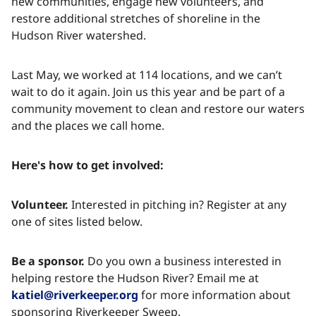
new communities, engage new volunteers, and
restore additional stretches of shoreline in the
Hudson River watershed.​​​​‌ ‍ ​‍​‍‌‍ ‌ ​‍‌‍‍‌‌‍‌ ‌‍‍‌‌‍ ‍​‍​‍​ ‍‍​‍​‍‌ ​ ‌‍​‌‌‍ ‍‌‍‍‌‌ ‌​‌ ‍‌​‍ ‍‌‍‍‌‌‍ ​‍​‍​‍ ​​‍​‍‌‍‍​‌ ​‍‌‍‌‌‌‍‌‍​‍​‍​ ‍‍​‍​‍‌‍‍​‌ ‌​‌ ‌​‌ ​​‌ ​ ​ ‍‍​‍ ​‍ ‌‍​ ‌‍ ‌‌ ​ ​‍ ‍‌‍ ‌‌‍​‌‌‍‍‌‌‍ ‍​‍ ‍​ ​‍​ ​​​ ​‍​ ‌​‌ ​‍‌‍‌‌‌‍‌​‌‍‌‌‌ ​ ‌‍‍‌‌‍‌ ‌‍ ‍​‍ ‍‌ ​‍‌‍‍‌‌ ‌‍‌‍‌‌‌ ​‍‌‍‍ ‌‍‌‌‌‍‌‌‌ ​​‌‍‌‌‌ ​‍​‍ ‍‌‍ ‌ ​‍‌‍‌ ​‍ ‌‍‍‌‌‍ ‍‌ ‌​‌‍‌‌‌‍ ‍‌ ‌​​‍ ‌‍‌‌‌‍‌​‌‍‍‌‌ ‌​​‍ ‌‍ ‌‌‍ ‌‍‌​‌‍‌‌​ ‌‌ ​​‌ ​‍‌‍‌‌‌ ​ ‌‍‌‌‌‍ ‍‌ ‌​‌‍​‌‌ ‌​‌‍‍‌‌‍ ‌‍ ‍​ ‍ ‌‍‍‌‌‍‌​​ ‌‌‍‌‍​ ‌ ​ ​‍​ ‌‍​ ​​​ ‍‌‌‍‌​​ ​‌​‍ ‌​ ‌​​ ‌‌​ ‌​​ ‍‌​‍ ‌​ ‌​​ ‍​​ ‌ ​ ​​​‍ ‌‌‍​‌​ ‌​‌‍‌‍​ ‍‌​‍ ‌​ ​ ​ ‌‌​ ​ ‌‍‌​​ ‌‌‌‍‌‌‌‍​‍​ ​‌​ ‌‌‌‍​ ‌‍‌​​ ‌‍​ ‍ ‌ ‌​‌ ‍‌‌ ​​‌‍‌‌​ ‌‌‍‌‌‌ ‌‍‌‍‌‌‌‍ ‍‌ ‌​​ ‍ ‌ ​​‌‍​‌‌ ‌​‌‍‍​​ ‌‌‍​ ‌‍ ‌‍ ‍‌ ‌​‌‍‌‌‌‍ ‍‌ ‌​​‍‌‌​ ‌‌‌​​‍‌‌ ‌‍‍ ‌‍‌‌‌ ‍‌​‍‌‌​ ​ ‌​‌​​‍‌‌​ ​ ‌​‌​​‍‌‌​ ​‍​ ​‍‌‍‌​‌‍‌‍​ ‌​‌‍‌​​ ‌ ‌‍‌‌​ ‌​‌‍‌‌​ ‌​​ ​​​ ‌​​ ​ ​‍‌‌​ ​‍​ ​‍​‍‌‌​ ‌‌‌​‌​​‍ ‍‌‍​ ‌‍‍​‌‍‍‌‌‍ ​‌‍‌​‌ ​‍‌‍‌‌‌‍ ‍​‍‌‌​ ‌‌‌​​‍‌‌ ‌‍‍ ‌‍‌‌‌ ‍‌​‍‌‌​ ​ ‌​‌​​‍‌‌​ ​ ‌​‌​​‍‌‌​ ​‍​ ​‍​ ​ ‌‍‌‌​ ‍‌​ ‌ ​ ‍​‌‍​ ‌‍‌​​ ​‌‌‍​ ‌‍​ ​ ‍​​ ‍​​ ​‍​‍‌‌​ ​‍​ ​‍​‍‌‌​ ‌‌‌​‌​​‍ ‍‌ ‌​‌‍‌‌‌ ‍​‌ ‌​​ ‌‍​‍‌‍​‌‌ ​ ‌‍‌‌‌‌‌‌‌ ​‍‌‍ ​​ ‌‌‍‍​‌ ‌​‌ ‌​‌ ​​‌ ​ ​‍‌‌​ ​ ‌​​‌​‍‌‌​ ​‍‌​‌‍​‍‌‌​ ​‍‌​‌‍‌‍​ ‌‍ ‌‌ ​ ​‍ ‍‌‍ ‌‌‍​‌‌‍‍‌‌‍ ‍​‍ ‍​ ​‍​ ​​​ ​‍​ ‌​‌ ​‍‌‍‌‌‌‍‌​‌‍‌‌‌ ​ ‌‍‍‌‌‍‌ ‌‍ ‍​‍ ‍‌ ​‍‌‍‍‌‌ ‌‍‌‍‌‌‌ ​‍‌‍‍ ‌‍‌‌‌‍‌‌‌ ​​‌‍‌‌‌ ​‍​‍ ‍‌‍ ‌ ​‍‌‍‌ ​‍‌‍‌‍‍‌‌‍‌​​ ‌‌‍‌‍​ ‌ ​ ​‍​ ‌‍​ ​​​ ‍‌‌‍‌​​ ​‌​‍ ‌​ ‌​​ ‌‌​ ‌​​ ‍‌​‍ ‌​ ‌​​ ‍​​ ‌ ​ ​​​‍ ‌‌‍​‌​ ‌​‌‍‌‍​ ‍‌​‍ ‌​ ​ ​ ‌‌​ ​ ‌‍‌​​ ‌‌‌‍‌‌‌‍​‍​ ​‌​ ‌‌‌‍​ ‌‍‌​​ ‌‍​‍‌‍‌ ‌​‌ ‍‌‌ ​​‌‍‌‌​ ‌‌‍‌‌‌ ‌‍‌‍‌‌‌‍ ‍‌ ‌​​‍‌‍‌ ​​‌‍​‌‌ ‌​‌‍‍​​ ‌‌‍​ ‌‍ ‌‍ ‍‌ ‌​‌‍‌‌‌‍ ‍‌ ‌​​‍‌‌​ ‌‌‌​​‍‌‌ ‌‍‍ ‌‍‌‌‌ ‍‌​‍‌‌​ ​ ‌​‌​​‍‌‌​ ​ ‌​‌​​‍‌‌​ ​‍​ ​‍‌‍‌​‌‍‌‍​ ‌​‌‍‌​​ ‌ ‌‍‌‌​ ‌​‌‍‌‌​ ‌​​ ​​​ ‌​​ ​ ​‍‌‌​ ​‍​ ​‍​‍‌‌​ ‌‌‌​‌​​‍ ‍‌‍​ ‌‍‍​‌‍‍‌‌‍ ​‌‍‌​‌ ​‍‌‍‌‌‌‍ ‍​‍‌‌​ ‌‌‌​​‍‌‌ ‌‍‍ ‌‍‌‌‌ ‍‌​‍‌‌​ ​ ‌​‌​​‍‌‌​ ​ ‌​‌​​‍‌‌​ ​‍​ ​‍​ ​ ‌‍‌‌​ ‍‌​ ‌ ​ ‍​‌‍​ ‌‍‌​​ ​‌‌‍​ ‌‍​ ​ ‍​​ ‍​​ ​‍​‍‌‌​ ​‍​ ​‍​‍‌‌​ ‌‌‌​‌​​‍ ‍‌ ‌​‌‍‌‌‌ ‍​‌ ‌​​‍‌‍‌ ​​‌‍‌‌‌ ​‍‌ ​ ‌ ​​‌‍‌‌‌‍​ ‌ ‌​‌‍‍‌‌ ‌‍‌‍‌‌​ ‌‌ ​​‌ ‌‌‌‍​‍‌‍ ​‌‍‍‌‌ ​ ‌‍‍​‌‍‌‌‌‍‌​​‍​‍‌ ‌
Last May, we worked at 114 locations, and we can’t
wait to do it again. Join us this year and be part of a
community movement to clean and restore our waters
and the places we call home.​​​​‌ ‍ ​‍​‍‌‍ ‌ ​‍‌‍‍‌‌‍‌ ‌‍‍‌‌‍ ‍​‍​‍​ ‍‍​‍​‍‌ ​ ‌‍​‌‌‍ ‍‌‍‍‌‌ ‌​‌ ‍‌​‍ ‍‌‍‍‌‌‍ ​‍​‍​‍ ​​‍​‍‌‍‍​‌ ​‍‌‍‌‌‌‍‌‍​‍​‍​ ‍‍​‍​‍‌‍‍​‌ ‌​‌ ‌​‌ ​​‌ ​ ​ ‍‍​‍ ​‍ ‌‍​ ‌‍ ‌‌ ​ ​‍ ‍‌‍ ‌‌‍​‌‌‍‍‌‌‍ ‍​‍ ‍​ ​‍​ ​​​ ​‍​ ‌​‌ ​‍‌‍‌‌‌‍‌​‌‍‌‌‌ ​ ‌‍‍‌‌‍‌ ‌‍ ‍​‍ ‍‌ ​‍‌‍‍‌‌ ‌‍‌‍‌‌‌ ​‍‌‍‍ ‌‍‌‌‌‍‌‌‌ ​​‌‍‌‌‌ ​‍​‍ ‍‌‍ ‌ ​‍‌‍‌ ​‍ ‌‍‍‌‌‍ ‍‌ ‌​‌‍‌‌‌‍ ‍‌ ‌​​‍ ‌‍‌‌‌‍‌​‌‍‍‌‌ ‌​​‍ ‌‍ ‌‌‍ ‌‍‌​‌‍‌‌​ ‌‌ ​​‌ ​‍‌‍‌‌‌ ​ ‌‍‌‌‌‍ ‍‌ ‌​‌‍​‌‌ ‌​‌‍‍‌‌‍ ‌‍ ‍​ ‍ ‌‍‍‌‌‍‌​​ ‌‌‍‌‍​ ‌ ​ ​‍​ ‌‍​ ​​​ ‍‌‌‍‌​​ ​‌​‍ ‌​ ‌​​ ‌‌​ ‌​​ ‍‌​‍ ‌​ ‌​​ ‍​​ ‌ ​ ​​​‍ ‌‌‍​‌​ ‌​‌‍‌‍​ ‍‌​‍ ‌​ ​ ​ ‌‌​ ​ ‌‍‌​​ ‌‌‌‍‌‌‌‍​‍​ ​‌​ ‌‌‌‍​ ‌‍‌​​ ‌‍​ ‍ ‌ ‌​‌ ‍‌‌ ​​‌‍‌‌​ ‌‌‍‌‌‌ ‌‍‌‍‌‌‌‍ ‍‌ ‌​​ ‍ ‌ ​​‌‍​‌‌ ‌​‌‍‍​​ ‌‌‍​ ‌‍ ‌‍ ‍‌ ‌​‌‍‌‌‌‍ ‍‌ ‌​​‍‌‌​ ‌‌‌​​‍‌‌ ‌‍‍ ‌‍‌‌‌ ‍‌​‍‌‌​ ​ ‌​‌​​‍‌‌​ ​ ‌​‌​​‍‌‌​ ​‍​ ​‍​ ‌​​ ‌ ‌‍​ ‌‍​‍‌‍‌​‌‍‌‌​ ​‍​ ‌‌​ ‍‌​ ​​‌‍‌‌​ ​ ​‍‌‌​ ​‍​ ​‍​‍‌‌​ ‌‌‌​‌​​‍ ‍‌‍​ ‌‍‍​‌‍‍‌‌‍ ​‌‍‌​‌ ​‍‌‍‌‌‌‍ ‍​‍‌‌​ ‌‌‌​​‍‌‌ ‌‍‍ ‌‍‌‌‌ ‍‌​‍‌‌​ ​ ‌​‌​​‍‌‌​ ​ ‌​‌​​‍‌‌​ ​‍​ ​‍‌‍‌‍​ ‌ ​ ‌ ‌‍‌‌​ ​‍‌‍‌​‌‍‌​‌‍‌‍‌‍​‍‌‍​‍​ ‌​‌‍‌‌​ ​​​‍‌‌​ ​‍​ ​‍​‍‌‌​ ‌‌‌​‌​​‍ ‍‌ ‌​‌‍‌‌‌ ‍​‌ ‌​​ ‌‍​‍‌‍​‌‌ ​ ‌‍‌‌‌‌‌‌‌ ​‍‌‍ ​​ ‌‌‍‍​‌ ‌​‌ ‌​‌ ​​‌ ​ ​‍‌‌​ ​ ‌​​‌​‍‌‌​ ​‍‌​‌‍​‍‌‌​ ​‍‌​‌‍‌‍​ ‌‍ ‌‌ ​ ​‍ ‍‌‍ ‌‌‍​‌‌‍‍‌‌‍ ‍​‍ ‍​ ​‍​ ​​​ ​‍​ ‌​‌ ​‍‌‍‌‌‌‍‌​‌‍‌‌‌ ​ ‌‍‍‌‌‍‌ ‌‍ ‍​‍ ‍‌ ​‍‌‍‍‌‌ ‌‍‌‍‌‌‌ ​‍‌‍‍ ‌‍‌‌‌‍‌‌‌ ​​‌‍‌‌‌ ​‍​‍ ‍‌‍ ‌ ​‍‌‍‌ ​‍‌‍‌‍‍‌‌‍‌​​ ‌‌‍‌‍​ ‌ ​ ​‍​ ‌‍​ ​​​ ‍‌‌‍‌​​ ​‌​‍ ‌​ ‌​​ ‌‌​ ‌​​ ‍‌​‍ ‌​ ‌​​ ‍​​ ‌ ​ ​​​‍ ‌‌‍​‌​ ‌​‌‍‌‍​ ‍‌​‍ ‌​ ​ ​ ‌‌​ ​ ‌‍‌​​ ‌‌‌‍‌‌‌‍​‍​ ​‌​ ‌‌‌‍​ ‌‍‌​​ ‌‍​‍‌‍‌ ‌​‌ ‍‌‌ ​​‌‍‌‌​ ‌‌‍‌‌‌ ‌‍‌‍‌‌‌‍ ‍‌ ‌​​‍‌‍‌ ​​‌‍​‌‌ ‌​‌‍‍​​ ‌‌‍​ ‌‍ ‌‍ ‍‌ ‌​‌‍‌‌‌‍ ‍‌ ‌​​‍‌‌​ ‌‌‌​​‍‌‌ ‌‍‍ ‌‍‌‌‌ ‍‌​‍‌‌​ ​ ‌​‌​​‍‌‌​ ​ ‌​‌​​‍‌‌​ ​‍​ ​‍​ ‌​​ ‌ ‌‍​ ‌‍​‍‌‍‌​‌‍‌‌​ ​‍​ ‌‌​ ‍‌​ ​​‌‍‌‌​ ​ ​‍‌‌​ ​‍​ ​‍​‍‌‌​ ‌‌‌​‌​​‍ ‍‌‍​ ‌‍‍​‌‍‍‌‌‍ ​‌‍‌​‌ ​‍‌‍‌‌‌‍ ‍​‍‌‌​ ‌‌‌​​‍‌‌ ‌‍‍ ‌‍‌‌‌ ‍‌​‍‌‌​ ​ ‌​‌​​‍‌‌​ ​ ‌​‌​​‍‌‌​ ​‍​ ​‍‌‍‌‍​ ‌ ​ ‌ ‌‍‌‌​ ​‍‌‍‌​‌‍‌​‌‍‌‍‌‍​‍‌‍​‍​ ‌​‌‍‌‌​ ​​​‍‌‌​ ​‍​ ​‍​‍‌‌​ ‌‌‌​‌​​‍ ‍‌ ‌​‌‍‌‌‌ ‍​‌ ‌​​‍‌‍‌ ​​‌‍‌‌‌ ​‍‌ ​ ‌ ​​‌‍‌‌‌‍​ ‌ ‌​‌‍‍‌‌ ‌‍‌‍‌‌​ ‌‌ ​​‌ ‌‌‌‍​‍‌‍ ​‌‍‍‌‌ ​ ‌‍‍​‌‍‌‌‌‍‌​​‍​‍‌ ‌
Here's how to get involved: ​​​​‌ ‍ ​‍​‍‌‍ ‌ ​‍‌‍‍‌‌‍‌ ‌‍‍‌‌‍ ‍​‍​‍​ ‍‍​‍​‍‌ ​ ‌‍​‌‌‍ ‍‌‍‍‌‌ ‌​‌ ‍‌​‍ ‍‌‍‍‌‌‍ ​‍​‍​‍ ​​‍​‍‌‍‍​‌ ​‍‌‍‌‌‌‍‌‍​‍​‍​ ‍‍​‍​‍‌‍‍​‌ ‌​‌ ‌​‌ ​​‌ ​ ​ ‍‍​‍ ​‍ ‌‍​ ‌‍ ‌‌ ​ ​‍ ‍‌‍ ‌‌‍​‌‌‍‍‌‌‍ ‍​‍ ‍​ ​‍​ ​​​ ​‍​ ‌​‌ ​‍‌‍‌‌‌‍‌​‌‍‌‌‌ ​ ‌‍‍‌‌‍‌ ‌‍ ‍​‍ ‍‌ ​‍‌‍‍‌‌ ‌‍‌‍‌‌‌ ​‍‌‍‍ ‌‍‌‌‌‍‌‌‌ ​​‌‍‌‌‌ ​‍​‍ ‍‌‍ ‌ ​‍‌‍‌ ​‍ ‌‍‍‌‌‍ ‍‌ ‌​‌‍‌‌‌‍ ‍‌ ‌​​‍ ‌‍‌‌‌‍‌​‌‍‍‌‌ ‌​​‍ ‌‍ ‌‌‍ ‌‍‌​‌‍‌‌​ ‌‌ ​​‌ ​‍‌‍‌‌‌ ​ ‌‍‌‌‌‍ ‍‌ ‌​‌‍​‌‌ ‌​‌‍‍‌‌‍ ‌‍ ‍​ ‍ ‌‍‍‌‌‍‌​​ ‌‌‍‌‍​ ‌ ​ ​‍​ ‌‍​ ​​​ ‍‌‌‍‌​​ ​‌​‍ ‌​ ‌​​ ‌‌​ ‌​​ ‍‌​‍ ‌​ ‌​​ ‍​​ ‌ ​ ​​​‍ ‌‌‍​‌​ ‌​‌‍‌‍​ ‍‌​‍ ‌​ ​ ​ ‌‌​ ​ ‌‍‌​​ ‌‌‌‍‌‌‌‍​‍​ ​‌​ ‌‌‌‍​ ‌‍‌​​ ‌‍​ ‍ ‌ ‌​‌ ‍‌‌ ​​‌‍‌‌​ ‌‌‍‌‌‌ ‌‍‌‍‌‌‌‍ ‍‌ ‌​​ ‍ ‌ ​​‌‍​‌‌ ‌​‌‍‍​​ ‌‌‍​ ‌‍ ‌‍ ‍‌ ‌​‌‍‌‌‌‍ ‍‌ ‌​​‍‌‌​ ‌‌‌​​‍‌‌ ‌‍‍ ‌‍‌‌‌ ‍‌​‍‌‌​ ​ ‌​‌​​‍‌‌​ ​ ‌​‌​​‍‌‌​ ​‍​ ​‍​ ‍‌​ ‍​​ ​‍‌‍​‍‌‍‌‌​ ‌ ​ ‌ ​ ‍‌​ ‌‍‌‍​‍​ ​‍‌‍​‌​‍‌‌​ ​‍​ ​‍​‍‌‌​ ‌‌‌​‌​​‍ ‍‌‍​ ‌‍‍​‌‍‍‌‌‍ ​‌‍‌​‌ ​‍‌‍‌‌‌‍ ‍​‍‌‌​ ‌‌‌​​‍‌‌ ‌‍‍ ‌‍‌‌‌ ‍‌​‍‌‌​ ​ ‌​‌​​‍‌‌​ ​ ‌​‌​​‍‌‌​ ​‍​ ​‍​ ‍​​ ​​​ ‌‍‌‍​ ​ ‌ ‌‍‌‍​ ​​​ ‌‌​ ‌‍‌‍​‌​ ‍‌‌‍​‌​ ​​​‍‌‌​ ​‍​ ​‍​‍‌‌​ ‌‌‌​‌​​‍ ‍‌ ‌​‌‍‌‌‌ ‍​‌ ‌​​ ‌‍​‍‌‍​‌‌ ​ ‌‍‌‌‌‌‌‌‌ ​‍‌‍ ​​ ‌‌‍‍​‌ ‌​‌ ‌​‌ ​​‌ ​ ​‍‌‌​ ​ ‌​​‌​‍‌‌​ ​‍‌​‌‍​‍‌‌​ ​‍‌​‌‍‌‍​ ‌‍ ‌‌ ​ ​‍ ‍‌‍ ‌‌‍​‌‌‍‍‌‌‍ ‍​‍ ‍​ ​‍​ ​​​ ​‍​ ‌​‌ ​‍‌‍‌‌‌‍‌​‌‍‌‌‌ ​ ‌‍‍‌‌‍‌ ‌‍ ‍​‍ ‍‌ ​‍‌‍‍‌‌ ‌‍‌‍‌‌‌ ​‍‌‍‍ ‌‍‌‌‌‍‌‌‌ ​​‌‍‌‌‌ ​‍​‍ ‍‌‍ ‌ ​‍‌‍‌ ​‍‌‍‌‍‍‌‌‍‌​​ ‌‌‍‌‍​ ‌ ​ ​‍​ ‌‍​ ​​​ ‍‌‌‍‌​​ ​‌​‍ ‌​ ‌​​ ‌‌​ ‌​​ ‍‌​‍ ‌​ ‌​​ ‍​​ ‌ ​ ​​​‍ ‌‌‍​‌​ ‌​‌‍‌‍​ ‍‌​‍ ‌​ ​ ​ ‌‌​ ​ ‌‍‌​​ ‌‌‌‍‌‌‌‍​‍​ ​‌​ ‌‌‌‍​ ‌‍‌​​ ‌‍​‍‌‍‌ ‌​‌ ‍‌‌ ​​‌‍‌‌​ ‌‌‍‌‌‌ ‌‍‌‍‌‌‌‍ ‍‌ ‌​​‍‌‍‌ ​​‌‍​‌‌ ‌​‌‍‍​​ ‌‌‍​ ‌‍ ‌‍ ‍‌ ‌​‌‍‌‌‌‍ ‍‌ ‌​​‍‌‌​ ‌‌‌​​‍‌‌ ‌‍‍ ‌‍‌‌‌ ‍‌​‍‌‌​ ​ ‌​‌​​‍‌‌​ ​ ‌​‌​​‍‌‌​ ​‍​ ​‍​ ‍‌​ ‍​​ ​‍‌‍​‍‌‍‌‌​ ‌ ​ ‌ ​ ‍‌​ ‌‍‌‍​‍​ ​‍‌‍​‌​‍‌‌​ ​‍​ ​‍​‍‌‌​ ‌‌‌​‌​​‍ ‍‌‍​ ‌‍‍​‌‍‍‌‌‍ ​‌‍‌​‌ ​‍‌‍‌‌‌‍ ‍​‍‌‌​ ‌‌‌​​‍‌‌ ‌‍‍ ‌‍‌‌‌ ‍‌​‍‌‌​ ​ ‌​‌​​‍‌‌​ ​ ‌​‌​​‍‌‌​ ​‍​ ​‍​ ‍​​ ​​​ ‌‍‌‍​ ​ ‌ ‌‍‌‍​ ​​​ ‌‌​ ‌‍‌‍​‌​ ‍‌‌‍​‌​ ​​​‍‌‌​ ​‍​ ​‍​‍‌‌​ ‌‌‌​‌​​‍ ‍‌ ‌​‌‍‌‌‌ ‍​‌ ‌​​‍‌‍‌ ​​‌‍‌‌‌ ​‍‌ ​ ‌ ​​‌‍‌‌‌‍​ ‌ ‌​‌‍‍‌‌ ‌‍‌‍‌‌​ ‌‌ ​​‌ ‌‌‌‍​‍‌‍ ​‌‍‍‌‌ ​ ‌‍‍​‌‍‌‌‌‍‌​​‍​‍‌ ‌
Volunteer.​​​​‌ ‍ ​‍​‍‌‍ ‌ ​‍‌‍‍‌‌‍‌ ‌‍‍‌‌‍ ‍​‍​‍​ ‍‍​‍​‍‌ ​ ‌‍​‌‌‍ ‍‌‍‍‌‌ ‌​‌ ‍‌​‍ ‍‌‍‍‌‌‍ ​‍​‍​‍ ​​‍​‍‌‍‍​‌ ​‍‌‍‌‌‌‍‌‍​‍​‍​ ‍‍​‍​‍‌‍‍​‌ ‌​‌ ‌​‌ ​​‌ ​ ​ ‍‍​‍ ​‍ ‌‍​ ‌‍ ‌‌ ​ ​‍ ‍‌‍ ‌‌‍​‌‌‍‍‌‌‍ ‍​‍ ‍​ ​‍​ ​​​ ​‍​ ‌​‌ ​‍‌‍‌‌‌‍‌​‌‍‌‌‌ ​ ‌‍‍‌‌‍‌ ‌‍ ‍​‍ ‍‌ ​‍‌‍‍‌‌ ‌‍‌‍‌‌‌ ​‍‌‍‍ ‌‍‌‌‌‍‌‌‌ ​​‌‍‌‌‌ ​‍​‍ ‍‌‍ ‌ ​‍‌‍‌ ​‍ ‌‍‍‌‌‍ ‍‌ ‌​‌‍‌‌‌‍ ‍‌ ‌​​‍ ‌‍‌‌‌‍‌​‌‍‍‌‌ ‌​​‍ ‌‍ ‌‌‍ ‌‍‌​‌‍‌‌​ ‌‌ ​​‌ ​‍‌‍‌‌‌ ​ ‌‍‌‌‌‍ ‍‌ ‌​‌‍​‌‌ ‌​‌‍‍‌‌‍ ‌‍ ‍​ ‍ ‌‍‍‌‌‍‌​​ ‌‌‍‌‍​ ‌ ​ ​‍​ ‌‍​ ​​​ ‍‌‌‍‌​​ ​‌​‍ ‌​ ‌​​ ‌‌​ ‌​​ ‍‌​‍ ‌​ ‌​​ ‍​​ ‌ ​ ​​​‍ ‌‌‍​‌​ ‌​‌‍‌‍​ ‍‌​‍ ‌​ ​ ​ ‌‌​ ​ ‌‍‌​​ ‌‌‌‍‌‌‌‍​‍​ ​‌​ ‌‌‌‍​ ‌‍‌​​ ‌‍​ ‍ ‌ ‌​‌ ‍‌‌ ​​‌‍‌‌​ ‌‌‍‌‌‌ ‌‍‌‍‌‌‌‍ ‍‌ ‌​​ ‍ ‌ ​​‌‍​‌‌ ‌​‌‍‍​​ ‌‌‍​ ‌‍ ‌‍ ‍‌ ‌​‌‍‌‌‌‍ ‍‌ ‌​​‍‌‌​ ‌‌‌​​‍‌‌ ‌‍‍ ‌‍‌‌‌ ‍‌​‍‌‌​ ​ ‌​‌​​‍‌‌​ ​ ‌​‌​​‍‌‌​ ​‍​ ​‍​ ‌​​ ​ ​ ‌‍​ ​ ‌‍​‌​ ​‍​ ​ ​ ​ ​ ‌ ​ ​‍​ ​‍​ ‌‍​‍‌‌​ ​‍​ ​‍​‍‌‌​ ‌‌‌​‌​​‍ ‍‌‍​ ‌‍‍​‌‍‍‌‌‍ ​‌‍‌​‌ ​‍‌‍‌‌‌‍ ‍​‍‌‌​ ‌‌‌​​‍‌‌ ‌‍‍ ‌‍‌‌‌ ‍‌​‍‌‌​ ​ ‌​‌​​‍‌‌​ ​ ‌​‌​​‍‌‌​ ​‍​ ​‍‌‍​‌​ ​‌​ ​ ‌‍‌​‌‍​‌​ ‌ ​ ​‌​ ​‍​ ​‍‌‍‌​​ ​​​ ‍‌​‍‌‌​ ​‍​ ​‍​‍‌‌​ ‌‌‌​‌​​‍ ‍‌ ‌​‌‍‌‌‌ ‍​‌ ‌​​ ‌‍​‍‌‍​‌‌ ​ ‌‍‌‌‌‌‌‌‌ ​‍‌‍ ​​ ‌‌‍‍​‌ ‌​‌ ‌​‌ ​​‌ ​ ​‍‌‌​ ​ ‌​​‌​‍‌‌​ ​‍‌​‌‍​‍‌‌​ ​‍‌​‌‍‌‍​ ‌‍ ‌‌ ​ ​‍ ‍‌‍ ‌‌‍​‌‌‍‍‌‌‍ ‍​‍ ‍​ ​‍​ ​​​ ​‍​ ‌​‌ ​‍‌‍‌‌‌‍‌​‌‍‌‌‌ ​ ‌‍‍‌‌‍‌ ‌‍ ‍​‍ ‍‌ ​‍‌‍‍‌‌ ‌‍‌‍‌‌‌ ​‍‌‍‍ ‌‍‌‌‌‍‌‌‌ ​​‌‍‌‌‌ ​‍​‍ ‍‌‍ ‌ ​‍‌‍‌ ​‍‌‍‌‍‍‌‌‍‌​​ ‌‌‍‌‍​ ‌ ​ ​‍​ ‌‍​ ​​​ ‍‌‌‍‌​​ ​‌​‍ ‌​ ‌​​ ‌‌​ ‌​​ ‍‌​‍ ‌​ ‌​​ ‍​​ ‌ ​ ​​​‍ ‌‌‍​‌​ ‌​‌‍‌‍​ ‍‌​‍ ‌​ ​ ​ ‌‌​ ​ ‌‍‌​​ ‌‌‌‍‌‌‌‍​‍​ ​‌​ ‌‌‌‍​ ‌‍‌​​ ‌‍​‍‌‍‌ ‌​‌ ‍‌‌ ​​‌‍‌‌​ ‌‌‍‌‌‌ ‌‍‌‍‌‌‌‍ ‍‌ ‌​​‍‌‍‌ ​​‌‍​‌‌ ‌​‌‍‍​​ ‌‌‍​ ‌‍ ‌‍ ‍‌ ‌​‌‍‌‌‌‍ ‍‌ ‌​​‍‌‌​ ‌‌‌​​‍‌‌ ‌‍‍ ‌‍‌‌‌ ‍‌​‍‌‌​ ​ ‌​‌​​‍‌‌​ ​ ‌​‌​​‍‌‌​ ​‍​ ​‍​ ‌​​ ​ ​ ‌‍​ ​ ‌‍​‌​ ​‍​ ​ ​ ​ ​ ‌ ​ ​‍​ ​‍​ ‌‍​‍‌‌​ ​‍​ ​‍​‍‌‌​ ‌‌‌​‌​​‍ ‍‌‍​ ‌‍‍​‌‍‍‌‌‍ ​‌‍‌​‌ ​‍‌‍‌‌‌‍ ‍​‍‌‌​ ‌‌‌​​‍‌‌ ‌‍‍ ‌‍‌‌‌ ‍‌​‍‌‌​ ​ ‌​‌​​‍‌‌​ ​ ‌​‌​​‍‌‌​ ​‍​ ​‍‌‍​‌​ ​‌​ ​ ‌‍‌​‌‍​‌​ ‌ ​ ​‌​ ​‍​ ​‍‌‍‌​​ ​​​ ‍‌​‍‌‌​ ​‍​ ​‍​‍‌‌​ ‌‌‌​‌​​‍ ‍‌ ‌​‌‍‌‌‌ ‍​‌ ‌​​‍‌‍‌ ​​‌‍‌‌‌ ​‍‌ ​ ‌ ​​‌‍‌‌‌‍​ ‌ ‌​‌‍‍‌‌ ‌‍‌‍‌‌​ ‌‌ ​​‌ ‌‌‌‍​‍‌‍ ​‌‍‍‌‌ ​ ‌‍‍​‌‍‌‌‌‍‌​​‍​‍‌ ‌
Interested in pitching in? Register at any
one of sites listed below. ​​​​‌ ‍ ​‍​‍‌‍ ‌ ​‍‌‍‍‌‌‍‌ ‌‍‍‌‌‍ ‍​‍​‍​ ‍‍​‍​‍‌ ​ ‌‍​‌‌‍ ‍‌‍‍‌‌ ‌​‌ ‍‌​‍ ‍‌‍‍‌‌‍ ​‍​‍​‍ ​​‍​‍‌‍‍​‌ ​‍‌‍‌‌‌‍‌‍​‍​‍​ ‍‍​‍​‍‌‍‍​‌ ‌​‌ ‌​‌ ​​‌ ​ ​ ‍‍​‍ ​‍ ‌‍​ ‌‍ ‌‌ ​ ​‍ ‍‌‍ ‌‌‍​‌‌‍‍‌‌‍ ‍​‍ ‍​ ​‍​ ​​​ ​‍​ ‌​‌ ​‍‌‍‌‌‌‍‌​‌‍‌‌‌ ​ ‌‍‍‌‌‍‌ ‌‍ ‍​‍ ‍‌ ​‍‌‍‍‌‌ ‌‍‌‍‌‌‌ ​‍‌‍‍ ‌‍‌‌‌‍‌‌‌ ​​‌‍‌‌‌ ​‍​‍ ‍‌‍ ‌ ​‍‌‍‌ ​‍ ‌‍‍‌‌‍ ‍‌ ‌​‌‍‌‌‌‍ ‍‌ ‌​​‍ ‌‍‌‌‌‍‌​‌‍‍‌‌ ‌​​‍ ‌‍ ‌‌‍ ‌‍‌​‌‍‌‌​ ‌‌ ​​‌ ​‍‌‍‌‌‌ ​ ‌‍‌‌‌‍ ‍‌ ‌​‌‍​‌‌ ‌​‌‍‍‌‌‍ ‌‍ ‍​ ‍ ‌‍‍‌‌‍‌​​ ‌‌‍‌‍​ ‌ ​ ​‍​ ‌‍​ ​​​ ‍‌‌‍‌​​ ​‌​‍ ‌​ ‌​​ ‌‌​ ‌​​ ‍‌​‍ ‌​ ‌​​ ‍​​ ‌ ​ ​​​‍ ‌‌‍​‌​ ‌​‌‍‌‍​ ‍‌​‍ ‌​ ​ ​ ‌‌​ ​ ‌‍‌​​ ‌‌‌‍‌‌‌‍​‍​ ​‌​ ‌‌‌‍​ ‌‍‌​​ ‌‍​ ‍ ‌ ‌​‌ ‍‌‌ ​​‌‍‌‌​ ‌‌‍‌‌‌ ‌‍‌‍‌‌‌‍ ‍‌ ‌​​ ‍ ‌ ​​‌‍​‌‌ ‌​‌‍‍​​ ‌‌‍​ ‌‍ ‌‍ ‍‌ ‌​‌‍‌‌‌‍ ‍‌ ‌​​‍‌‌​ ‌‌‌​​‍‌‌ ‌‍‍ ‌‍‌‌‌ ‍‌​‍‌‌​ ​ ‌​‌​​‍‌‌​ ​ ‌​‌​​‍‌‌​ ​‍​ ​‍​ ‌​​ ​ ​ ‌‍​ ​ ‌‍​‌​ ​‍​ ​ ​ ​ ​ ‌ ​ ​‍​ ​‍​ ‌‍​‍‌‌​ ​‍​ ​‍​‍‌‌​ ‌‌‌​‌​​‍ ‍‌‍​ ‌‍‍​‌‍‍‌‌‍ ​‌‍‌​‌ ​‍‌‍‌‌‌‍ ‍​‍‌‌​ ‌‌‌​​‍‌‌ ‌‍‍ ‌‍‌‌‌ ‍‌​‍‌‌​ ​ ‌​‌​​‍‌‌​ ​ ‌​‌​​‍‌‌​ ​‍​ ​‍​ ‍​‌‍​‍​ ​‍​ ‌‍‌‍‌‌‌‍​ ​ ​ ‌‍​ ​ ​‌‌‍​ ‌‍​‌​ ​​​‍‌‌​ ​‍​ ​‍​‍‌‌​ ‌‌‌​‌​​‍ ‍‌ ‌​‌‍‌‌‌ ‍​‌ ‌​​ ‌‍​‍‌‍​‌‌ ​ ‌‍‌‌‌‌‌‌‌ ​‍‌‍ ​​ ‌‌‍‍​‌ ‌​‌ ‌​‌ ​​‌ ​ ​‍‌‌​ ​ ‌​​‌​‍‌‌​ ​‍‌​‌‍​‍‌‌​ ​‍‌​‌‍‌‍​ ‌‍ ‌‌ ​ ​‍ ‍‌‍ ‌‌‍​‌‌‍‍‌‌‍ ‍​‍ ‍​ ​‍​ ​​​ ​‍​ ‌​‌ ​‍‌‍‌‌‌‍‌​‌‍‌‌‌ ​ ‌‍‍‌‌‍‌ ‌‍ ‍​‍ ‍‌ ​‍‌‍‍‌‌ ‌‍‌‍‌‌‌ ​‍‌‍‍ ‌‍‌‌‌‍‌‌‌ ​​‌‍‌‌‌ ​‍​‍ ‍‌‍ ‌ ​‍‌‍‌ ​‍‌‍‌‍‍‌‌‍‌​​ ‌‌‍‌‍​ ‌ ​ ​‍​ ‌‍​ ​​​ ‍‌‌‍‌​​ ​‌​‍ ‌​ ‌​​ ‌‌​ ‌​​ ‍‌​‍ ‌​ ‌​​ ‍​​ ‌ ​ ​​​‍ ‌‌‍​‌​ ‌​‌‍‌‍​ ‍‌​‍ ‌​ ​ ​ ‌‌​ ​ ‌‍‌​​ ‌‌‌‍‌‌‌‍​‍​ ​‌​ ‌‌‌‍​ ‌‍‌​​ ‌‍​‍‌‍‌ ‌​‌ ‍‌‌ ​​‌‍‌‌​ ‌‌‍‌‌‌ ‌‍‌‍‌‌‌‍ ‍‌ ‌​​‍‌‍‌ ​​‌‍​‌‌ ‌​‌‍‍​​ ‌‌‍​ ‌‍ ‌‍ ‍‌ ‌​‌‍‌‌‌‍ ‍‌ ‌​​‍‌‌​ ‌‌‌​​‍‌‌ ‌‍‍ ‌‍‌‌‌ ‍‌​‍‌‌​ ​ ‌​‌​​‍‌‌​ ​ ‌​‌​​‍‌‌​ ​‍​ ​‍​ ‌​​ ​ ​ ‌‍​ ​ ‌‍​‌​ ​‍​ ​ ​ ​ ​ ‌ ​ ​‍​ ​‍​ ‌‍​‍‌‌​ ​‍​ ​‍​‍‌‌​ ‌‌‌​‌​​‍ ‍‌‍​ ‌‍‍​‌‍‍‌‌‍ ​‌‍‌​‌ ​‍‌‍‌‌‌‍ ‍​‍‌‌​ ‌‌‌​​‍‌‌ ‌‍‍ ‌‍‌‌‌ ‍‌​‍‌‌​ ​ ‌​‌​​‍‌‌​ ​ ‌​‌​​‍‌‌​ ​‍​ ​‍​ ‍​‌‍​‍​ ​‍​ ‌‍‌‍‌‌‌‍​ ​ ​ ‌‍​ ​ ​‌‌‍​ ‌‍​‌​ ​​​‍‌‌​ ​‍​ ​‍​‍‌‌​ ‌‌‌​‌​​‍ ‍‌ ‌​‌‍‌‌‌ ‍​‌ ‌​​‍‌‍‌ ​​‌‍‌‌‌ ​‍‌ ​ ‌ ​​‌‍‌‌‌‍​ ‌ ‌​‌‍‍‌‌ ‌‍‌‍‌‌​ ‌‌ ​​‌ ‌‌‌‍​‍‌‍ ​‌‍‍‌‌ ​ ‌‍‍​‌‍‌‌‌‍‌​​‍​‍‌ ‌
Be a sponsor.​​​​‌ ‍ ​‍​‍‌‍ ‌ ​‍‌‍‍‌‌‍‌ ‌‍‍‌‌‍ ‍​‍​‍​ ‍‍​‍​‍‌ ​ ‌‍​‌‌‍ ‍‌‍‍‌‌ ‌​‌ ‍‌​‍ ‍‌‍‍‌‌‍ ​‍​‍​‍ ​​‍​‍‌‍‍​‌ ​‍‌‍‌‌‌‍‌‍​‍​‍​ ‍‍​‍​‍‌‍‍​‌ ‌​‌ ‌​‌ ​​‌ ​ ​ ‍‍​‍ ​‍ ‌‍​ ‌‍ ‌‌ ​ ​‍ ‍‌‍ ‌‌‍​‌‌‍‍‌‌‍ ‍​‍ ‍​ ​‍​ ​​​ ​‍​ ‌​‌ ​‍‌‍‌‌‌‍‌​‌‍‌‌‌ ​ ‌‍‍‌‌‍‌ ‌‍ ‍​‍ ‍‌ ​‍‌‍‍‌‌ ‌‍‌‍‌‌‌ ​‍‌‍‍ ‌‍‌‌‌‍‌‌‌ ​​‌‍‌‌‌ ​‍​‍ ‍‌‍ ‌ ​‍‌‍‌ ​‍ ‌‍‍‌‌‍ ‍‌ ‌​‌‍‌‌‌‍ ‍‌ ‌​​‍ ‌‍‌‌‌‍‌​‌‍‍‌‌ ‌​​‍ ‌‍ ‌‌‍ ‌‍‌​‌‍‌‌​ ‌‌ ​​‌ ​‍‌‍‌‌‌ ​ ‌‍‌‌‌‍ ‍‌ ‌​‌‍​‌‌ ‌​‌‍‍‌‌‍ ‌‍ ‍​ ‍ ‌‍‍‌‌‍‌​​ ‌‌‍‌‍​ ‌ ​ ​‍​ ‌‍​ ​​​ ‍‌‌‍‌​​ ​‌​‍ ‌​ ‌​​ ‌‌​ ‌​​ ‍‌​‍ ‌​ ‌​​ ‍​​ ‌ ​ ​​​‍ ‌‌‍​‌​ ‌​‌‍‌‍​ ‍‌​‍ ‌​ ​ ​ ‌‌​ ​ ‌‍‌​​ ‌‌‌‍‌‌‌‍​‍​ ​‌​ ‌‌‌‍​ ‌‍‌​​ ‌‍​ ‍ ‌ ‌​‌ ‍‌‌ ​​‌‍‌‌​ ‌‌‍‌‌‌ ‌‍‌‍‌‌‌‍ ‍‌ ‌​​ ‍ ‌ ​​‌‍​‌‌ ‌​‌‍‍​​ ‌‌‍​ ‌‍ ‌‍ ‍‌ ‌​‌‍‌‌‌‍ ‍‌ ‌​​‍‌‌​ ‌‌‌​​‍‌‌ ‌‍‍ ‌‍‌‌‌ ‍‌​‍‌‌​ ​ ‌​‌​​‍‌‌​ ​ ‌​‌​​‍‌‌​ ​‍​ ​‍‌‍​‍​ ​‍‌‍​‍​ ‌ ‌‍​ ‌‍‌​‌‍‌‌​ ‌‌​ ‌​‌‍‌‍‌‍​‌‌‍​‌​‍‌‌​ ​‍​ ​‍​‍‌‌​ ‌‌‌​‌​​‍ ‍‌‍​ ‌‍‍​‌‍‍‌‌‍ ​‌‍‌​‌ ​‍‌‍‌‌‌‍ ‍​‍‌‌​ ‌‌‌​​‍‌‌ ‌‍‍ ‌‍‌‌‌ ‍‌​‍‌‌​ ​ ‌​‌​​‍‌‌​ ​ ‌​‌​​‍‌‌​ ​‍​ ​‍‌‍​‌​ ‌ ​ ‌‍​ ‌ ‌‍​ ​ ‌‌​ ​‌‌‍‌​​ ​‍​ ‌‌​ ​‍​ ​ ​‍‌‌​ ​‍​ ​‍​‍‌‌​ ‌‌‌​‌​​‍ ‍‌ ‌​‌‍‌‌‌ ‍​‌ ‌​​ ‌‍​‍‌‍​‌‌ ​ ‌‍‌‌‌‌‌‌‌ ​‍‌‍ ​​ ‌‌‍‍​‌ ‌​‌ ‌​‌ ​​‌ ​ ​‍‌‌​ ​ ‌​​‌​‍‌‌​ ​‍‌​‌‍​‍‌‌​ ​‍‌​‌‍‌‍​ ‌‍ ‌‌ ​ ​‍ ‍‌‍ ‌‌‍​‌‌‍‍‌‌‍ ‍​‍ ‍​ ​‍​ ​​​ ​‍​ ‌​‌ ​‍‌‍‌‌‌‍‌​‌‍‌‌‌ ​ ‌‍‍‌‌‍‌ ‌‍ ‍​‍ ‍‌ ​‍‌‍‍‌‌ ‌‍‌‍‌‌‌ ​‍‌‍‍ ‌‍‌‌‌‍‌‌‌ ​​‌‍‌‌‌ ​‍​‍ ‍‌‍ ‌ ​‍‌‍‌ ​‍‌‍‌‍‍‌‌‍‌​​ ‌‌‍‌‍​ ‌ ​ ​‍​ ‌‍​ ​​​ ‍‌‌‍‌​​ ​‌​‍ ‌​ ‌​​ ‌‌​ ‌​​ ‍‌​‍ ‌​ ‌​​ ‍​​ ‌ ​ ​​​‍ ‌‌‍​‌​ ‌​‌‍‌‍​ ‍‌​‍ ‌​ ​ ​ ‌‌​ ​ ‌‍‌​​ ‌‌‌‍‌‌‌‍​‍​ ​‌​ ‌‌‌‍​ ‌‍‌​​ ‌‍​‍‌‍‌ ‌​‌ ‍‌‌ ​​‌‍‌‌​ ‌‌‍‌‌‌ ‌‍‌‍‌‌‌‍ ‍‌ ‌​​‍‌‍‌ ​​‌‍​‌‌ ‌​‌‍‍​​ ‌‌‍​ ‌‍ ‌‍ ‍‌ ‌​‌‍‌‌‌‍ ‍‌ ‌​​‍‌‌​ ‌‌‌​​‍‌‌ ‌‍‍ ‌‍‌‌‌ ‍‌​‍‌‌​ ​ ‌​‌​​‍‌‌​ ​ ‌​‌​​‍‌‌​ ​‍​ ​‍‌‍​‍​ ​‍‌‍​‍​ ‌ ‌‍​ ‌‍‌​‌‍‌‌​ ‌‌​ ‌​‌‍‌‍‌‍​‌‌‍​‌​‍‌‌​ ​‍​ ​‍​‍‌‌​ ‌‌‌​‌​​‍ ‍‌‍​ ‌‍‍​‌‍‍‌‌‍ ​‌‍‌​‌ ​‍‌‍‌‌‌‍ ‍​‍‌‌​ ‌‌‌​​‍‌‌ ‌‍‍ ‌‍‌‌‌ ‍‌​‍‌‌​ ​ ‌​‌​​‍‌‌​ ​ ‌​‌​​‍‌‌​ ​‍​ ​‍‌‍​‌​ ‌ ​ ‌‍​ ‌ ‌‍​ ​ ‌‌​ ​‌‌‍‌​​ ​‍​ ‌‌​ ​‍​ ​ ​‍‌‌​ ​‍​ ​‍​‍‌‌​ ‌‌‌​‌​​‍ ‍‌ ‌​‌‍‌‌‌ ‍​‌ ‌​​‍‌‍‌ ​​‌‍‌‌‌ ​‍‌ ​ ‌ ​​‌‍‌‌‌‍​ ‌ ‌​‌‍‍‌‌ ‌‍‌‍‌‌​ ‌‌ ​​‌ ‌‌‌‍​‍‌‍ ​‌‍‍‌‌ ​ ‌‍‍​‌‍‌‌‌‍‌​​‍​‍‌ ‌
Do you own a business interested in
helping restore the Hudson River? Email me at
katiel@riverkeeper.org​​​​‌ ‍ ​‍​‍‌‍ ‌ ​‍‌‍‍‌‌‍‌ ‌‍‍‌‌‍ ‍​‍​‍​ ‍‍​‍​‍‌ ​ ‌‍​‌‌‍ ‍‌‍‍‌‌ ‌​‌ ‍‌​‍ ‍‌‍‍‌‌‍ ​‍​‍​‍ ​​‍​‍‌‍‍​‌ ​‍‌‍‌‌‌‍‌‍​‍​‍​ ‍‍​‍​‍‌‍‍​‌ ‌​‌ ‌​‌ ​​‌ ​ ​ ‍‍​‍ ​‍ ‌‍​ ‌‍ ‌‌ ​ ​‍ ‍‌‍ ‌‌‍​‌‌‍‍‌‌‍ ‍​‍ ‍​ ​‍​ ​​​ ​‍​ ‌​‌ ​‍‌‍‌‌‌‍‌​‌‍‌‌‌ ​ ‌‍‍‌‌‍‌ ‌‍ ‍​‍ ‍‌ ​‍‌‍‍‌‌ ‌‍‌‍‌‌‌ ​‍‌‍‍ ‌‍‌‌‌‍‌‌‌ ​​‌‍‌‌‌ ​‍​‍ ‍‌‍ ‌ ​‍‌‍‌ ​‍ ‌‍‍‌‌‍ ‍‌ ‌​‌‍‌‌‌‍ ‍‌ ‌​​‍ ‌‍‌‌‌‍‌​‌‍‍‌‌ ‌​​‍ ‌‍ ‌‌‍ ‌‍‌​‌‍‌‌​ ‌‌ ​​‌ ​‍‌‍‌‌‌ ​ ‌‍‌‌‌‍ ‍‌ ‌​‌‍​‌‌ ‌​‌‍‍‌‌‍ ‌‍ ‍​ ‍ ‌‍‍‌‌‍‌​​ ‌‌‍‌‍​ ‌ ​ ​‍​ ‌‍​ ​​​ ‍‌‌‍‌​​ ​‌​‍ ‌​ ‌​​ ‌‌​ ‌​​ ‍‌​‍ ‌​ ‌​​ ‍​​ ‌ ​ ​​​‍ ‌‌‍​‌​ ‌​‌‍‌‍​ ‍‌​‍ ‌​ ​ ​ ‌‌​ ​ ‌‍‌​​ ‌‌‌‍‌‌‌‍​‍​ ​‌​ ‌‌‌‍​ ‌‍‌​​ ‌‍​ ‍ ‌ ‌​‌ ‍‌‌ ​​‌‍‌‌​ ‌‌‍‌‌‌ ‌‍‌‍‌‌‌‍ ‍‌ ‌​​ ‍ ‌ ​​‌‍​‌‌ ‌​‌‍‍​​ ‌‌‍​ ‌‍ ‌‍ ‍‌ ‌​‌‍‌‌‌‍ ‍‌ ‌​​‍‌‌​ ‌‌‌​​‍‌‌ ‌‍‍ ‌‍‌‌‌ ‍‌​‍‌‌​ ​ ‌​‌​​‍‌‌​ ​ ‌​‌​​‍‌‌​ ​‍​ ​‍‌‍​‍​ ​‍‌‍​‍​ ‌ ‌‍​ ‌‍‌​‌‍‌‌​ ‌‌​ ‌​‌‍‌‍‌‍​‌‌‍​‌​‍‌‌​ ​‍​ ​‍​‍‌‌​ ‌‌‌​‌​​‍ ‍‌‍​ ‌‍‍​‌‍‍‌‌‍ ​‌‍‌​‌ ​‍‌‍‌‌‌‍ ‍​‍‌‌​ ‌‌‌​​‍‌‌ ‌‍‍ ‌‍‌‌‌ ‍‌​‍‌‌​ ​ ‌​‌​​‍‌‌​ ​ ‌​‌​​‍‌‌​ ​‍​ ​‍‌‍‌‌‌‍​‌‌‍​ ​ ‌‍​ ‌ ​ ‍​‌‍‌‌‌‍‌‍​ ‌​​ ‌‌​ ​ ​ ‌‌​‍‌‌​ ​‍​ ​‍​‍‌‌​ ‌‌‌​‌​​‍ ‍‌ ‌​‌‍‌‌‌ ‍​‌ ‌​​ ‌‍​‍‌‍​‌‌ ​ ‌‍‌‌‌‌‌‌‌ ​‍‌‍ ​​ ‌‌‍‍​‌ ‌​‌ ‌​‌ ​​‌ ​ ​‍‌‌​ ​ ‌​​‌​‍‌‌​ ​‍‌​‌‍​‍‌‌​ ​‍‌​‌‍‌‍​ ‌‍ ‌‌ ​ ​‍ ‍‌‍ ‌‌‍​‌‌‍‍‌‌‍ ‍​‍ ‍​ ​‍​ ​​​ ​‍​ ‌​‌ ​‍‌‍‌‌‌‍‌​‌‍‌‌‌ ​ ‌‍‍‌‌‍‌ ‌‍ ‍​‍ ‍‌ ​‍‌‍‍‌‌ ‌‍‌‍‌‌‌ ​‍‌‍‍ ‌‍‌‌‌‍‌‌‌ ​​‌‍‌‌‌ ​‍​‍ ‍‌‍ ‌ ​‍‌‍‌ ​‍‌‍‌‍‍‌‌‍‌​​ ‌‌‍‌‍​ ‌ ​ ​‍​ ‌‍​ ​​​ ‍‌‌‍‌​​ ​‌​‍ ‌​ ‌​​ ‌‌​ ‌​​ ‍‌​‍ ‌​ ‌​​ ‍​​ ‌ ​ ​​​‍ ‌‌‍​‌​ ‌​‌‍‌‍​ ‍‌​‍ ‌​ ​ ​ ‌‌​ ​ ‌‍‌​​ ‌‌‌‍‌‌‌‍​‍​ ​‌​ ‌‌‌‍​ ‌‍‌​​ ‌‍​‍‌‍‌ ‌​‌ ‍‌‌ ​​‌‍‌‌​ ‌‌‍‌‌‌ ‌‍‌‍‌‌‌‍ ‍‌ ‌​​‍‌‍‌ ​​‌‍​‌‌ ‌​‌‍‍​​ ‌‌‍​ ‌‍ ‌‍ ‍‌ ‌​‌‍‌‌‌‍ ‍‌ ‌​​‍‌‌​ ‌‌‌​​‍‌‌ ‌‍‍ ‌‍‌‌‌ ‍‌​‍‌‌​ ​ ‌​‌​​‍‌‌​ ​ ‌​‌​​‍‌‌​ ​‍​ ​‍‌‍​‍​ ​‍‌‍​‍​ ‌ ‌‍​ ‌‍‌​‌‍‌‌​ ‌‌​ ‌​‌‍‌‍‌‍​‌‌‍​‌​‍‌‌​ ​‍​ ​‍​‍‌‌​ ‌‌‌​‌​​‍ ‍‌‍​ ‌‍‍​‌‍‍‌‌‍ ​‌‍‌​‌ ​‍‌‍‌‌‌‍ ‍​‍‌‌​ ‌‌‌​​‍‌‌ ‌‍‍ ‌‍‌‌‌ ‍‌​‍‌‌​ ​ ‌​‌​​‍‌‌​ ​ ‌​‌​​‍‌‌​ ​‍​ ​‍‌‍‌‌‌‍​‌‌‍​ ​ ‌‍​ ‌ ​ ‍​‌‍‌‌‌‍‌‍​ ‌​​ ‌‌​ ​ ​ ‌‌​‍‌‌​ ​‍​ ​‍​‍‌‌​ ‌‌‌​‌​​‍ ‍‌ ‌​‌‍‌‌‌ ‍​‌ ‌​​‍‌‍‌ ​​‌‍‌‌‌ ​‍‌ ​ ‌ ​​‌‍‌‌‌‍​ ‌ ‌​‌‍‍‌‌ ‌‍‌‍‌‌​ ‌‌ ​​‌ ‌‌‌‍​‍‌‍ ​‌‍‍‌‌ ​ ‌‍‍​‌‍‌‌‌‍‌​​‍​‍‌ ‌
for more information about
sponsoring Riverkeeper Sweep.​​​​‌ ‍ ​‍​‍‌‍ ‌ ​‍‌‍‍‌‌‍‌ ‌‍‍‌‌‍ ‍​‍​‍​ ‍‍​‍​‍‌ ​ ‌‍​‌‌‍ ‍‌‍‍‌‌ ‌​‌ ‍‌​‍ ‍‌‍‍‌‌‍ ​‍​‍​‍ ​​‍​‍‌‍‍​‌ ​‍‌‍‌‌‌‍‌‍​‍​‍​ ‍‍​‍​‍‌‍‍​‌ ‌​‌ ‌​‌ ​​‌ ​ ​ ‍‍​‍ ​‍ ‌‍​ ‌‍ ‌‌ ​ ​‍ ‍‌‍ ‌‌‍​‌‌‍‍‌‌‍ ‍​‍ ‍​ ​‍​ ​​​ ​‍​ ‌​‌ ​‍‌‍‌‌‌‍‌​‌‍‌‌‌ ​ ‌‍‍‌‌‍‌ ‌‍ ‍​‍ ‍‌ ​‍‌‍‍‌‌ ‌‍‌‍‌‌‌ ​‍‌‍‍ ‌‍‌‌‌‍‌‌‌ ​​‌‍‌‌‌ ​‍​‍ ‍‌‍ ‌ ​‍‌‍‌ ​‍ ‌‍‍‌‌‍ ‍‌ ‌​‌‍‌‌‌‍ ‍‌ ‌​​‍ ‌‍‌‌‌‍‌​‌‍‍‌‌ ‌​​‍ ‌‍ ‌‌‍ ‌‍‌​‌‍‌‌​ ‌‌ ​​‌ ​‍‌‍‌‌‌ ​ ‌‍‌‌‌‍ ‍‌ ‌​‌‍​‌‌ ‌​‌‍‍‌‌‍ ‌‍ ‍​ ‍ ‌‍‍‌‌‍‌​​ ‌‌‍‌‍​ ‌ ​ ​‍​ ‌‍​ ​​​ ‍‌‌‍‌​​ ​‌​‍ ‌​ ‌​​ ‌‌​ ‌​​ ‍‌​‍ ‌​ ‌​​ ‍​​ ‌ ​ ​​​‍ ‌‌‍​‌​ ‌​‌‍‌‍​ ‍‌​‍ ‌​ ​ ​ ‌‌​ ​ ‌‍‌​​ ‌‌‌‍‌‌‌‍​‍​ ​‌​ ‌‌‌‍​ ‌‍‌​​ ‌‍​ ‍ ‌ ‌​‌ ‍‌‌ ​​‌‍‌‌​ ‌‌‍‌‌‌ ‌‍‌‍‌‌‌‍ ‍‌ ‌​​ ‍ ‌ ​​‌‍​‌‌ ‌​‌‍‍​​ ‌‌‍​ ‌‍ ‌‍ ‍‌ ‌​‌‍‌‌‌‍ ‍‌ ‌​​‍‌‌​ ‌‌‌​​‍‌‌ ‌‍‍ ‌‍‌‌‌ ‍‌​‍‌‌​ ​ ‌​‌​​‍‌‌​ ​ ‌​‌​​‍‌‌​ ​‍​ ​‍‌‍​‍​ ​‍‌‍​‍​ ‌ ‌‍​ ‌‍‌​‌‍‌‌​ ‌‌​ ‌​‌‍‌‍‌‍​‌‌‍​‌​‍‌‌​ ​‍​ ​‍​‍‌‌​ ‌‌‌​‌​​‍ ‍‌‍​ ‌‍‍​‌‍‍‌‌‍ ​‌‍‌​‌ ​‍‌‍‌‌‌‍ ‍​‍‌‌​ ‌‌‌​​‍‌‌ ‌‍‍ ‌‍‌‌‌ ‍‌​‍‌‌​ ​ ‌​‌​​‍‌‌​ ​ ‌​‌​​‍‌‌​ ​‍​ ​‍​ ‌ ​ ‍‌‌‍​‌‌‍‌​‌‍‌‍​ ‍​​ ​‍​ ‍​​ ‍​​ ​‍​ ​​​ ​​​‍‌‌​ ​‍​ ​‍​‍‌‌​ ‌‌‌​‌​​‍ ‍‌ ‌​‌‍‌‌‌ ‍​‌ ‌​​ ‌‍​‍‌‍​‌‌ ​ ‌‍‌‌‌‌‌‌‌ ​‍‌‍ ​​ ‌‌‍‍​‌ ‌​‌ ‌​‌ ​​‌ ​ ​‍‌‌​ ​ ‌​​‌​‍‌‌​ ​‍‌​‌‍​‍‌‌​ ​‍‌​‌‍‌‍​ ‌‍ ‌‌ ​ ​‍ ‍‌‍ ‌‌‍​‌‌‍‍‌‌‍ ‍​‍ ‍​ ​‍​ ​​​ ​‍​ ‌​‌ ​‍‌‍‌‌‌‍‌​‌‍‌‌‌ ​ ‌‍‍‌‌‍‌ ‌‍ ‍​‍ ‍‌ ​‍‌‍‍‌‌ ‌‍‌‍‌‌‌ ​‍‌‍‍ ‌‍‌‌‌‍‌‌‌ ​​‌‍‌‌‌ ​‍​‍ ‍‌‍ ‌ ​‍‌‍‌ ​‍‌‍‌‍‍‌‌‍‌​​ ‌‌‍‌‍​ ‌ ​ ​‍​ ‌‍​ ​​​ ‍‌‌‍‌​​ ​‌​‍ ‌​ ‌​​ ‌‌​ ‌​​ ‍‌​‍ ‌​ ‌​​ ‍​​ ‌ ​ ​​​‍ ‌‌‍​‌​ ‌​‌‍‌‍​ ‍‌​‍ ‌​ ​ ​ ‌‌​ ​ ‌‍‌​​ ‌‌‌‍‌‌‌‍​‍​ ​‌​ ‌‌‌‍​ ‌‍‌​​ ‌‍​‍‌‍‌ ‌​‌ ‍‌‌ ​​‌‍‌‌​ ‌‌‍‌‌‌ ‌‍‌‍‌‌‌‍ ‍‌ ‌​​‍‌‍‌ ​​‌‍​‌‌ ‌​‌‍‍​​ ‌‌‍​ ‌‍ ‌‍ ‍‌ ‌​‌‍‌‌‌‍ ‍‌ ‌​​‍‌‌​ ‌‌‌​​‍‌‌ ‌‍‍ ‌‍‌‌‌ ‍‌​‍‌‌​ ​ ‌​‌​​‍‌‌​ ​ ‌​‌​​‍‌‌​ ​‍​ ​‍‌‍​‍​ ​‍‌‍​‍​ ‌ ‌‍​ ‌‍‌​‌‍‌‌​ ‌‌​ ‌​‌‍‌‍‌‍​‌‌‍​‌​‍‌‌​ ​‍​ ​‍​‍‌‌​ ‌‌‌​‌​​‍ ‍‌‍​ ‌‍‍​‌‍‍‌‌‍ ​‌‍‌​‌ ​‍‌‍‌‌‌‍ ‍​‍‌‌​ ‌‌‌​​‍‌‌ ‌‍‍ ‌‍‌‌‌ ‍‌​‍‌‌​ ​ ‌​‌​​‍‌‌​ ​ ‌​‌​​‍‌‌​ ​‍​ ​‍​ ‌ ​ ‍‌‌‍​‌‌‍‌​‌‍‌‍​ ‍​​ ​‍​ ‍​​ ‍​​ ​‍​ ​​​ ​​​‍‌‌​ ​‍​ ​‍​‍‌‌​ ‌‌‌​‌​​‍ ‍‌ ‌​‌‍‌‌‌ ‍​‌ ‌​​‍‌‍‌ ​​‌‍‌‌‌ ​‍‌ ​ ‌ ​​‌‍‌‌‌‍​ ‌ ‌​‌‍‍‌‌ ‌‍‌‍‌‌​ ‌‌ ​​‌ ‌‌‌‍​‍‌‍ ​‌‍‍‌‌ ​ ‌‍‍​‌‍‌‌‌‍‌​​‍​‍‌ ‌