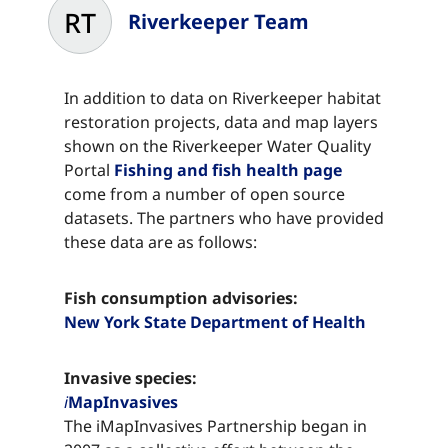
RT
Riverkeeper Team
In addition to data on Riverkeeper habitat
restoration projects, data and map layers
shown on the Riverkeeper Water Quality
Portal ​​​​‌ ‍ ​‍​‍‌‍ ‌ ​‍‌‍‍‌‌‍‌ ‌‍‍‌‌‍ ‍​‍​‍​ ‍‍​‍​‍‌ ​ ‌‍​‌‌‍ ‍‌‍‍‌‌ ‌​‌ ‍‌​‍ ‍‌‍‍‌‌‍ ​‍​‍​‍ ​​‍​‍‌‍‍​‌ ​‍‌‍‌‌‌‍‌‍​‍​‍​ ‍‍​‍​‍‌‍‍​‌ ‌​‌ ‌​‌ ​​‌ ​ ​ ‍‍​‍ ​‍ ‌‍​ ‌‍ ‌‌ ​ ​‍ ‍‌‍ ‌‌‍​‌‌‍‍‌‌‍ ‍​‍ ‍​ ​‍​ ​​​ ​‍​ ‌​‌ ​‍‌‍‌‌‌‍‌​‌‍‌‌‌ ​ ‌‍‍‌‌‍‌ ‌‍ ‍​‍ ‍‌ ​‍‌‍‍‌‌ ‌‍‌‍‌‌‌ ​‍‌‍‍ ‌‍‌‌‌‍‌‌‌ ​​‌‍‌‌‌ ​‍​‍ ‍‌‍ ‌ ​‍‌‍‌ ​‍ ‌‍‍‌‌‍ ‍‌ ‌​‌‍‌‌‌‍ ‍‌ ‌​​‍ ‌‍‌‌‌‍‌​‌‍‍‌‌ ‌​​‍ ‌‍ ‌‌‍ ‌‍‌​‌‍‌‌​ ‌‌ ​​‌ ​‍‌‍‌‌‌ ​ ‌‍‌‌‌‍ ‍‌ ‌​‌‍​‌‌ ‌​‌‍‍‌‌‍ ‌‍ ‍​ ‍ ‌‍‍‌‌‍‌​​ ‌​ ​​​ ‌‌​ ‌‌​ ​ ‌‍​‌‌‍​‍‌‍​‌​ ‌‍​‍ ‌‌‍​‍​ ​‍​ ‌‍‌‍‌‌​‍ ‌​ ‌​‌‍‌​​ ‌ ​ ‌‍​‍ ‌​ ‍​​ ‍‌‌‍‌‍​ ‌​​‍ ‌​ ‌​​ ​ ​ ‍​​ ‍​‌‍‌​‌‍​‌​ ‌‍​ ‍‌​ ​ ​ ‌‍​ ‌ ​ ​‍​ ‍ ‌ ‌​‌ ‍‌‌ ​​‌‍‌‌​ ‌‌‍​‌‌ ​‍‌ ‌​‌‍‍‌‌‍​ ‌‍ ​‌‍‌‌​ ‍ ‌ ​​‌‍​‌‌ ‌​‌‍‍​​ ‌‌‍​ ‌‍ ‌‍ ‍‌ ‌​‌‍‌‌‌‍ ‍‌ ‌​​‍‌‌​ ‌‌‌​​‍‌‌ ‌‍‍ ‌‍‌‌‌ ‍‌​‍‌‌​ ​ ‌​‌​​‍‌‌​ ​ ‌​‌​​‍‌‌​ ​‍​ ​‍​ ​‍‌‍​‍​ ‌‌​ ‌‌​ ​‌‌‍‌‍​ ‌‌​ ​ ‌‍​‌‌‍​ ​ ​‌‌‍​ ​‍‌‌​ ​‍​ ​‍​‍‌‌​ ‌‌‌​‌​​‍ ‍‌‍​ ‌‍‍​‌‍‍‌‌‍ ​‌‍‌​‌ ​‍‌‍‌‌‌‍ ‍​‍‌‌​ ‌‌‌​​‍‌‌ ‌‍‍ ‌‍‌‌‌ ‍‌​‍‌‌​ ​ ‌​‌​​‍‌‌​ ​ ‌​‌​​‍‌‌​ ​‍​ ​‍​ ‌​‌‍​ ​ ‌‍​ ​‍​ ‍‌​ ‌​‌‍​‍‌‍‌‍​ ​‍​ ​‌‌‍‌‌‌‍‌‍​‍‌‌​ ​‍​ ​‍​‍‌‌​ ‌‌‌​‌​​‍ ‍‌ ‌​‌‍‌‌‌ ‍​‌ ‌​​ ‌‍​‍‌‍​‌‌ ​ ‌‍‌‌‌‌‌‌‌ ​‍‌‍ ​​ ‌‌‍‍​‌ ‌​‌ ‌​‌ ​​‌ ​ ​‍‌‌​ ​ ‌​​‌​‍‌‌​ ​‍‌​‌‍​‍‌‌​ ​‍‌​‌‍‌‍​ ‌‍ ‌‌ ​ ​‍ ‍‌‍ ‌‌‍​‌‌‍‍‌‌‍ ‍​‍ ‍​ ​‍​ ​​​ ​‍​ ‌​‌ ​‍‌‍‌‌‌‍‌​‌‍‌‌‌ ​ ‌‍‍‌‌‍‌ ‌‍ ‍​‍ ‍‌ ​‍‌‍‍‌‌ ‌‍‌‍‌‌‌ ​‍‌‍‍ ‌‍‌‌‌‍‌‌‌ ​​‌‍‌‌‌ ​‍​‍ ‍‌‍ ‌ ​‍‌‍‌ ​‍‌‍‌‍‍‌‌‍‌​​ ‌​ ​​​ ‌‌​ ‌‌​ ​ ‌‍​‌‌‍​‍‌‍​‌​ ‌‍​‍ ‌‌‍​‍​ ​‍​ ‌‍‌‍‌‌​‍ ‌​ ‌​‌‍‌​​ ‌ ​ ‌‍​‍ ‌​ ‍​​ ‍‌‌‍‌‍​ ‌​​‍ ‌​ ‌​​ ​ ​ ‍​​ ‍​‌‍‌​‌‍​‌​ ‌‍​ ‍‌​ ​ ​ ‌‍​ ‌ ​ ​‍​‍‌‍‌ ‌​‌ ‍‌‌ ​​‌‍‌‌​ ‌‌‍​‌‌ ​‍‌ ‌​‌‍‍‌‌‍​ ‌‍ ​‌‍‌‌​‍‌‍‌ ​​‌‍​‌‌ ‌​‌‍‍​​ ‌‌‍​ ‌‍ ‌‍ ‍‌ ‌​‌‍‌‌‌‍ ‍‌ ‌​​‍‌‌​ ‌‌‌​​‍‌‌ ‌‍‍ ‌‍‌‌‌ ‍‌​‍‌‌​ ​ ‌​‌​​‍‌‌​ ​ ‌​‌​​‍‌‌​ ​‍​ ​‍​ ​‍‌‍​‍​ ‌‌​ ‌‌​ ​‌‌‍‌‍​ ‌‌​ ​ ‌‍​‌‌‍​ ​ ​‌‌‍​ ​‍‌‌​ ​‍​ ​‍​‍‌‌​ ‌‌‌​‌​​‍ ‍‌‍​ ‌‍‍​‌‍‍‌‌‍ ​‌‍‌​‌ ​‍‌‍‌‌‌‍ ‍​‍‌‌​ ‌‌‌​​‍‌‌ ‌‍‍ ‌‍‌‌‌ ‍‌​‍‌‌​ ​ ‌​‌​​‍‌‌​ ​ ‌​‌​​‍‌‌​ ​‍​ ​‍​ ‌​‌‍​ ​ ‌‍​ ​‍​ ‍‌​ ‌​‌‍​‍‌‍‌‍​ ​‍​ ​‌‌‍‌‌‌‍‌‍​‍‌‌​ ​‍​ ​‍​‍‌‌​ ‌‌‌​‌​​‍ ‍‌ ‌​‌‍‌‌‌ ‍​‌ ‌​​‍‌‍‌ ​​‌‍‌‌‌ ​‍‌ ​ ‌ ​​‌‍‌‌‌‍​ ‌ ‌​‌‍‍‌‌ ‌‍‌‍‌‌​ ‌‌ ​​‌ ‌‌‌‍​‍‌‍ ​‌‍‍‌‌ ​ ‌‍‍​‌‍‌‌‌‍‌​​‍​‍‌ ‌
Fishing and fish health page​​​​‌ ‍ ​‍​‍‌‍ ‌ ​‍‌‍‍‌‌‍‌ ‌‍‍‌‌‍ ‍​‍​‍​ ‍‍​‍​‍‌ ​ ‌‍​‌‌‍ ‍‌‍‍‌‌ ‌​‌ ‍‌​‍ ‍‌‍‍‌‌‍ ​‍​‍​‍ ​​‍​‍‌‍‍​‌ ​‍‌‍‌‌‌‍‌‍​‍​‍​ ‍‍​‍​‍‌‍‍​‌ ‌​‌ ‌​‌ ​​‌ ​ ​ ‍‍​‍ ​‍ ‌‍​ ‌‍ ‌‌ ​ ​‍ ‍‌‍ ‌‌‍​‌‌‍‍‌‌‍ ‍​‍ ‍​ ​‍​ ​​​ ​‍​ ‌​‌ ​‍‌‍‌‌‌‍‌​‌‍‌‌‌ ​ ‌‍‍‌‌‍‌ ‌‍ ‍​‍ ‍‌ ​‍‌‍‍‌‌ ‌‍‌‍‌‌‌ ​‍‌‍‍ ‌‍‌‌‌‍‌‌‌ ​​‌‍‌‌‌ ​‍​‍ ‍‌‍ ‌ ​‍‌‍‌ ​‍ ‌‍‍‌‌‍ ‍‌ ‌​‌‍‌‌‌‍ ‍‌ ‌​​‍ ‌‍‌‌‌‍‌​‌‍‍‌‌ ‌​​‍ ‌‍ ‌‌‍ ‌‍‌​‌‍‌‌​ ‌‌ ​​‌ ​‍‌‍‌‌‌ ​ ‌‍‌‌‌‍ ‍‌ ‌​‌‍​‌‌ ‌​‌‍‍‌‌‍ ‌‍ ‍​ ‍ ‌‍‍‌‌‍‌​​ ‌​ ​​​ ‌‌​ ‌‌​ ​ ‌‍​‌‌‍​‍‌‍​‌​ ‌‍​‍ ‌‌‍​‍​ ​‍​ ‌‍‌‍‌‌​‍ ‌​ ‌​‌‍‌​​ ‌ ​ ‌‍​‍ ‌​ ‍​​ ‍‌‌‍‌‍​ ‌​​‍ ‌​ ‌​​ ​ ​ ‍​​ ‍​‌‍‌​‌‍​‌​ ‌‍​ ‍‌​ ​ ​ ‌‍​ ‌ ​ ​‍​ ‍ ‌ ‌​‌ ‍‌‌ ​​‌‍‌‌​ ‌‌‍​‌‌ ​‍‌ ‌​‌‍‍‌‌‍​ ‌‍ ​‌‍‌‌​ ‍ ‌ ​​‌‍​‌‌ ‌​‌‍‍​​ ‌‌‍​ ‌‍ ‌‍ ‍‌ ‌​‌‍‌‌‌‍ ‍‌ ‌​​‍‌‌​ ‌‌‌​​‍‌‌ ‌‍‍ ‌‍‌‌‌ ‍‌​‍‌‌​ ​ ‌​‌​​‍‌‌​ ​ ‌​‌​​‍‌‌​ ​‍​ ​‍​ ​‍‌‍​‍​ ‌‌​ ‌‌​ ​‌‌‍‌‍​ ‌‌​ ​ ‌‍​‌‌‍​ ​ ​‌‌‍​ ​‍‌‌​ ​‍​ ​‍​‍‌‌​ ‌‌‌​‌​​‍ ‍‌‍​ ‌‍‍​‌‍‍‌‌‍ ​‌‍‌​‌ ​‍‌‍‌‌‌‍ ‍​‍‌‌​ ‌‌‌​​‍‌‌ ‌‍‍ ‌‍‌‌‌ ‍‌​‍‌‌​ ​ ‌​‌​​‍‌‌​ ​ ‌​‌​​‍‌‌​ ​‍​ ​‍​ ‌‌​ ‌ ​ ‌‍​ ‌ ‌‍‌‌‌‍‌‌‌‍​ ​ ​‍​ ‌‍‌‍‌‍‌‍‌‌​ ‌‌​‍‌‌​ ​‍​ ​‍​‍‌‌​ ‌‌‌​‌​​‍ ‍‌ ‌​‌‍‌‌‌ ‍​‌ ‌​​ ‌‍​‍‌‍​‌‌ ​ ‌‍‌‌‌‌‌‌‌ ​‍‌‍ ​​ ‌‌‍‍​‌ ‌​‌ ‌​‌ ​​‌ ​ ​‍‌‌​ ​ ‌​​‌​‍‌‌​ ​‍‌​‌‍​‍‌‌​ ​‍‌​‌‍‌‍​ ‌‍ ‌‌ ​ ​‍ ‍‌‍ ‌‌‍​‌‌‍‍‌‌‍ ‍​‍ ‍​ ​‍​ ​​​ ​‍​ ‌​‌ ​‍‌‍‌‌‌‍‌​‌‍‌‌‌ ​ ‌‍‍‌‌‍‌ ‌‍ ‍​‍ ‍‌ ​‍‌‍‍‌‌ ‌‍‌‍‌‌‌ ​‍‌‍‍ ‌‍‌‌‌‍‌‌‌ ​​‌‍‌‌‌ ​‍​‍ ‍‌‍ ‌ ​‍‌‍‌ ​‍‌‍‌‍‍‌‌‍‌​​ ‌​ ​​​ ‌‌​ ‌‌​ ​ ‌‍​‌‌‍​‍‌‍​‌​ ‌‍​‍ ‌‌‍​‍​ ​‍​ ‌‍‌‍‌‌​‍ ‌​ ‌​‌‍‌​​ ‌ ​ ‌‍​‍ ‌​ ‍​​ ‍‌‌‍‌‍​ ‌​​‍ ‌​ ‌​​ ​ ​ ‍​​ ‍​‌‍‌​‌‍​‌​ ‌‍​ ‍‌​ ​ ​ ‌‍​ ‌ ​ ​‍​‍‌‍‌ ‌​‌ ‍‌‌ ​​‌‍‌‌​ ‌‌‍​‌‌ ​‍‌ ‌​‌‍‍‌‌‍​ ‌‍ ​‌‍‌‌​‍‌‍‌ ​​‌‍​‌‌ ‌​‌‍‍​​ ‌‌‍​ ‌‍ ‌‍ ‍‌ ‌​‌‍‌‌‌‍ ‍‌ ‌​​‍‌‌​ ‌‌‌​​‍‌‌ ‌‍‍ ‌‍‌‌‌ ‍‌​‍‌‌​ ​ ‌​‌​​‍‌‌​ ​ ‌​‌​​‍‌‌​ ​‍​ ​‍​ ​‍‌‍​‍​ ‌‌​ ‌‌​ ​‌‌‍‌‍​ ‌‌​ ​ ‌‍​‌‌‍​ ​ ​‌‌‍​ ​‍‌‌​ ​‍​ ​‍​‍‌‌​ ‌‌‌​‌​​‍ ‍‌‍​ ‌‍‍​‌‍‍‌‌‍ ​‌‍‌​‌ ​‍‌‍‌‌‌‍ ‍​‍‌‌​ ‌‌‌​​‍‌‌ ‌‍‍ ‌‍‌‌‌ ‍‌​‍‌‌​ ​ ‌​‌​​‍‌‌​ ​ ‌​‌​​‍‌‌​ ​‍​ ​‍​ ‌‌​ ‌ ​ ‌‍​ ‌ ‌‍‌‌‌‍‌‌‌‍​ ​ ​‍​ ‌‍‌‍‌‍‌‍‌‌​ ‌‌​‍‌‌​ ​‍​ ​‍​‍‌‌​ ‌‌‌​‌​​‍ ‍‌ ‌​‌‍‌‌‌ ‍​‌ ‌​​‍‌‍‌ ​​‌‍‌‌‌ ​‍‌ ​ ‌ ​​‌‍‌‌‌‍​ ‌ ‌​‌‍‍‌‌ ‌‍‌‍‌‌​ ‌‌ ​​‌ ‌‌‌‍​‍‌‍ ​‌‍‍‌‌ ​ ‌‍‍​‌‍‌‌‌‍‌​​‍​‍‌ ‌
come from a number of open source
datasets. The partners who have provided
these data are as follows:​​​​‌ ‍ ​‍​‍‌‍ ‌ ​‍‌‍‍‌‌‍‌ ‌‍‍‌‌‍ ‍​‍​‍​ ‍‍​‍​‍‌ ​ ‌‍​‌‌‍ ‍‌‍‍‌‌ ‌​‌ ‍‌​‍ ‍‌‍‍‌‌‍ ​‍​‍​‍ ​​‍​‍‌‍‍​‌ ​‍‌‍‌‌‌‍‌‍​‍​‍​ ‍‍​‍​‍‌‍‍​‌ ‌​‌ ‌​‌ ​​‌ ​ ​ ‍‍​‍ ​‍ ‌‍​ ‌‍ ‌‌ ​ ​‍ ‍‌‍ ‌‌‍​‌‌‍‍‌‌‍ ‍​‍ ‍​ ​‍​ ​​​ ​‍​ ‌​‌ ​‍‌‍‌‌‌‍‌​‌‍‌‌‌ ​ ‌‍‍‌‌‍‌ ‌‍ ‍​‍ ‍‌ ​‍‌‍‍‌‌ ‌‍‌‍‌‌‌ ​‍‌‍‍ ‌‍‌‌‌‍‌‌‌ ​​‌‍‌‌‌ ​‍​‍ ‍‌‍ ‌ ​‍‌‍‌ ​‍ ‌‍‍‌‌‍ ‍‌ ‌​‌‍‌‌‌‍ ‍‌ ‌​​‍ ‌‍‌‌‌‍‌​‌‍‍‌‌ ‌​​‍ ‌‍ ‌‌‍ ‌‍‌​‌‍‌‌​ ‌‌ ​​‌ ​‍‌‍‌‌‌ ​ ‌‍‌‌‌‍ ‍‌ ‌​‌‍​‌‌ ‌​‌‍‍‌‌‍ ‌‍ ‍​ ‍ ‌‍‍‌‌‍‌​​ ‌​ ​​​ ‌‌​ ‌‌​ ​ ‌‍​‌‌‍​‍‌‍​‌​ ‌‍​‍ ‌‌‍​‍​ ​‍​ ‌‍‌‍‌‌​‍ ‌​ ‌​‌‍‌​​ ‌ ​ ‌‍​‍ ‌​ ‍​​ ‍‌‌‍‌‍​ ‌​​‍ ‌​ ‌​​ ​ ​ ‍​​ ‍​‌‍‌​‌‍​‌​ ‌‍​ ‍‌​ ​ ​ ‌‍​ ‌ ​ ​‍​ ‍ ‌ ‌​‌ ‍‌‌ ​​‌‍‌‌​ ‌‌‍​‌‌ ​‍‌ ‌​‌‍‍‌‌‍​ ‌‍ ​‌‍‌‌​ ‍ ‌ ​​‌‍​‌‌ ‌​‌‍‍​​ ‌‌‍​ ‌‍ ‌‍ ‍‌ ‌​‌‍‌‌‌‍ ‍‌ ‌​​‍‌‌​ ‌‌‌​​‍‌‌ ‌‍‍ ‌‍‌‌‌ ‍‌​‍‌‌​ ​ ‌​‌​​‍‌‌​ ​ ‌​‌​​‍‌‌​ ​‍​ ​‍​ ​‍‌‍​‍​ ‌‌​ ‌‌​ ​‌‌‍‌‍​ ‌‌​ ​ ‌‍​‌‌‍​ ​ ​‌‌‍​ ​‍‌‌​ ​‍​ ​‍​‍‌‌​ ‌‌‌​‌​​‍ ‍‌‍​ ‌‍‍​‌‍‍‌‌‍ ​‌‍‌​‌ ​‍‌‍‌‌‌‍ ‍​‍‌‌​ ‌‌‌​​‍‌‌ ‌‍‍ ‌‍‌‌‌ ‍‌​‍‌‌​ ​ ‌​‌​​‍‌‌​ ​ ‌​‌​​‍‌‌​ ​‍​ ​‍​ ​‌‌‍​ ​ ‌ ‌‍‌​​ ‌‌​ ​‍‌‍‌​‌‍​‌‌‍‌​​ ‌‌‌‍‌‌​ ​​​‍‌‌​ ​‍​ ​‍​‍‌‌​ ‌‌‌​‌​​‍ ‍‌ ‌​‌‍‌‌‌ ‍​‌ ‌​​ ‌‍​‍‌‍​‌‌ ​ ‌‍‌‌‌‌‌‌‌ ​‍‌‍ ​​ ‌‌‍‍​‌ ‌​‌ ‌​‌ ​​‌ ​ ​‍‌‌​ ​ ‌​​‌​‍‌‌​ ​‍‌​‌‍​‍‌‌​ ​‍‌​‌‍‌‍​ ‌‍ ‌‌ ​ ​‍ ‍‌‍ ‌‌‍​‌‌‍‍‌‌‍ ‍​‍ ‍​ ​‍​ ​​​ ​‍​ ‌​‌ ​‍‌‍‌‌‌‍‌​‌‍‌‌‌ ​ ‌‍‍‌‌‍‌ ‌‍ ‍​‍ ‍‌ ​‍‌‍‍‌‌ ‌‍‌‍‌‌‌ ​‍‌‍‍ ‌‍‌‌‌‍‌‌‌ ​​‌‍‌‌‌ ​‍​‍ ‍‌‍ ‌ ​‍‌‍‌ ​‍‌‍‌‍‍‌‌‍‌​​ ‌​ ​​​ ‌‌​ ‌‌​ ​ ‌‍​‌‌‍​‍‌‍​‌​ ‌‍​‍ ‌‌‍​‍​ ​‍​ ‌‍‌‍‌‌​‍ ‌​ ‌​‌‍‌​​ ‌ ​ ‌‍​‍ ‌​ ‍​​ ‍‌‌‍‌‍​ ‌​​‍ ‌​ ‌​​ ​ ​ ‍​​ ‍​‌‍‌​‌‍​‌​ ‌‍​ ‍‌​ ​ ​ ‌‍​ ‌ ​ ​‍​‍‌‍‌ ‌​‌ ‍‌‌ ​​‌‍‌‌​ ‌‌‍​‌‌ ​‍‌ ‌​‌‍‍‌‌‍​ ‌‍ ​‌‍‌‌​‍‌‍‌ ​​‌‍​‌‌ ‌​‌‍‍​​ ‌‌‍​ ‌‍ ‌‍ ‍‌ ‌​‌‍‌‌‌‍ ‍‌ ‌​​‍‌‌​ ‌‌‌​​‍‌‌ ‌‍‍ ‌‍‌‌‌ ‍‌​‍‌‌​ ​ ‌​‌​​‍‌‌​ ​ ‌​‌​​‍‌‌​ ​‍​ ​‍​ ​‍‌‍​‍​ ‌‌​ ‌‌​ ​‌‌‍‌‍​ ‌‌​ ​ ‌‍​‌‌‍​ ​ ​‌‌‍​ ​‍‌‌​ ​‍​ ​‍​‍‌‌​ ‌‌‌​‌​​‍ ‍‌‍​ ‌‍‍​‌‍‍‌‌‍ ​‌‍‌​‌ ​‍‌‍‌‌‌‍ ‍​‍‌‌​ ‌‌‌​​‍‌‌ ‌‍‍ ‌‍‌‌‌ ‍‌​‍‌‌​ ​ ‌​‌​​‍‌‌​ ​ ‌​‌​​‍‌‌​ ​‍​ ​‍​ ​‌‌‍​ ​ ‌ ‌‍‌​​ ‌‌​ ​‍‌‍‌​‌‍​‌‌‍‌​​ ‌‌‌‍‌‌​ ​​​‍‌‌​ ​‍​ ​‍​‍‌‌​ ‌‌‌​‌​​‍ ‍‌ ‌​‌‍‌‌‌ ‍​‌ ‌​​‍‌‍‌ ​​‌‍‌‌‌ ​‍‌ ​ ‌ ​​‌‍‌‌‌‍​ ‌ ‌​‌‍‍‌‌ ‌‍‌‍‌‌​ ‌‌ ​​‌ ‌‌‌‍​‍‌‍ ​‌‍‍‌‌ ​ ‌‍‍​‌‍‌‌‌‍‌​​‍​‍‌ ‌
Fish consumption advisories:​​​​‌ ‍ ​‍​‍‌‍ ‌ ​‍‌‍‍‌‌‍‌ ‌‍‍‌‌‍ ‍​‍​‍​ ‍‍​‍​‍‌ ​ ‌‍​‌‌‍ ‍‌‍‍‌‌ ‌​‌ ‍‌​‍ ‍‌‍‍‌‌‍ ​‍​‍​‍ ​​‍​‍‌‍‍​‌ ​‍‌‍‌‌‌‍‌‍​‍​‍​ ‍‍​‍​‍‌‍‍​‌ ‌​‌ ‌​‌ ​​‌ ​ ​ ‍‍​‍ ​‍ ‌‍​ ‌‍ ‌‌ ​ ​‍ ‍‌‍ ‌‌‍​‌‌‍‍‌‌‍ ‍​‍ ‍​ ​‍​ ​​​ ​‍​ ‌​‌ ​‍‌‍‌‌‌‍‌​‌‍‌‌‌ ​ ‌‍‍‌‌‍‌ ‌‍ ‍​‍ ‍‌ ​‍‌‍‍‌‌ ‌‍‌‍‌‌‌ ​‍‌‍‍ ‌‍‌‌‌‍‌‌‌ ​​‌‍‌‌‌ ​‍​‍ ‍‌‍ ‌ ​‍‌‍‌ ​‍ ‌‍‍‌‌‍ ‍‌ ‌​‌‍‌‌‌‍ ‍‌ ‌​​‍ ‌‍‌‌‌‍‌​‌‍‍‌‌ ‌​​‍ ‌‍ ‌‌‍ ‌‍‌​‌‍‌‌​ ‌‌ ​​‌ ​‍‌‍‌‌‌ ​ ‌‍‌‌‌‍ ‍‌ ‌​‌‍​‌‌ ‌​‌‍‍‌‌‍ ‌‍ ‍​ ‍ ‌‍‍‌‌‍‌​​ ‌​ ​​​ ‌‌​ ‌‌​ ​ ‌‍​‌‌‍​‍‌‍​‌​ ‌‍​‍ ‌‌‍​‍​ ​‍​ ‌‍‌‍‌‌​‍ ‌​ ‌​‌‍‌​​ ‌ ​ ‌‍​‍ ‌​ ‍​​ ‍‌‌‍‌‍​ ‌​​‍ ‌​ ‌​​ ​ ​ ‍​​ ‍​‌‍‌​‌‍​‌​ ‌‍​ ‍‌​ ​ ​ ‌‍​ ‌ ​ ​‍​ ‍ ‌ ‌​‌ ‍‌‌ ​​‌‍‌‌​ ‌‌‍​‌‌ ​‍‌ ‌​‌‍‍‌‌‍​ ‌‍ ​‌‍‌‌​ ‍ ‌ ​​‌‍​‌‌ ‌​‌‍‍​​ ‌‌‍​ ‌‍ ‌‍ ‍‌ ‌​‌‍‌‌‌‍ ‍‌ ‌​​‍‌‌​ ‌‌‌​​‍‌‌ ‌‍‍ ‌‍‌‌‌ ‍‌​‍‌‌​ ​ ‌​‌​​‍‌‌​ ​ ‌​‌​​‍‌‌​ ​‍​ ​‍‌‍‌‌‌‍​‌‌‍‌‌​ ‌ ​ ​‍​ ‌​‌‍‌‌‌‍​ ​ ​ ‌‍​ ​ ​​​ ​ ​‍‌‌​ ​‍​ ​‍​‍‌‌​ ‌‌‌​‌​​‍ ‍‌‍​ ‌‍‍​‌‍‍‌‌‍ ​‌‍‌​‌ ​‍‌‍‌‌‌‍ ‍​‍‌‌​ ‌‌‌​​‍‌‌ ‌‍‍ ‌‍‌‌‌ ‍‌​‍‌‌​ ​ ‌​‌​​‍‌‌​ ​ ‌​‌​​‍‌‌​ ​‍​ ​‍​ ‍‌​ ​ ​ ​ ​ ​​‌‍‌‌​ ​ ​ ​‍​ ​‍‌‍​ ​ ‍‌​ ‍​‌‍​‌​‍‌‌​ ​‍​ ​‍​‍‌‌​ ‌‌‌​‌​​‍ ‍‌ ‌​‌‍‌‌‌ ‍​‌ ‌​​ ‌‍​‍‌‍​‌‌ ​ ‌‍‌‌‌‌‌‌‌ ​‍‌‍ ​​ ‌‌‍‍​‌ ‌​‌ ‌​‌ ​​‌ ​ ​‍‌‌​ ​ ‌​​‌​‍‌‌​ ​‍‌​‌‍​‍‌‌​ ​‍‌​‌‍‌‍​ ‌‍ ‌‌ ​ ​‍ ‍‌‍ ‌‌‍​‌‌‍‍‌‌‍ ‍​‍ ‍​ ​‍​ ​​​ ​‍​ ‌​‌ ​‍‌‍‌‌‌‍‌​‌‍‌‌‌ ​ ‌‍‍‌‌‍‌ ‌‍ ‍​‍ ‍‌ ​‍‌‍‍‌‌ ‌‍‌‍‌‌‌ ​‍‌‍‍ ‌‍‌‌‌‍‌‌‌ ​​‌‍‌‌‌ ​‍​‍ ‍‌‍ ‌ ​‍‌‍‌ ​‍‌‍‌‍‍‌‌‍‌​​ ‌​ ​​​ ‌‌​ ‌‌​ ​ ‌‍​‌‌‍​‍‌‍​‌​ ‌‍​‍ ‌‌‍​‍​ ​‍​ ‌‍‌‍‌‌​‍ ‌​ ‌​‌‍‌​​ ‌ ​ ‌‍​‍ ‌​ ‍​​ ‍‌‌‍‌‍​ ‌​​‍ ‌​ ‌​​ ​ ​ ‍​​ ‍​‌‍‌​‌‍​‌​ ‌‍​ ‍‌​ ​ ​ ‌‍​ ‌ ​ ​‍​‍‌‍‌ ‌​‌ ‍‌‌ ​​‌‍‌‌​ ‌‌‍​‌‌ ​‍‌ ‌​‌‍‍‌‌‍​ ‌‍ ​‌‍‌‌​‍‌‍‌ ​​‌‍​‌‌ ‌​‌‍‍​​ ‌‌‍​ ‌‍ ‌‍ ‍‌ ‌​‌‍‌‌‌‍ ‍‌ ‌​​‍‌‌​ ‌‌‌​​‍‌‌ ‌‍‍ ‌‍‌‌‌ ‍‌​‍‌‌​ ​ ‌​‌​​‍‌‌​ ​ ‌​‌​​‍‌‌​ ​‍​ ​‍‌‍‌‌‌‍​‌‌‍‌‌​ ‌ ​ ​‍​ ‌​‌‍‌‌‌‍​ ​ ​ ‌‍​ ​ ​​​ ​ ​‍‌‌​ ​‍​ ​‍​‍‌‌​ ‌‌‌​‌​​‍ ‍‌‍​ ‌‍‍​‌‍‍‌‌‍ ​‌‍‌​‌ ​‍‌‍‌‌‌‍ ‍​‍‌‌​ ‌‌‌​​‍‌‌ ‌‍‍ ‌‍‌‌‌ ‍‌​‍‌‌​ ​ ‌​‌​​‍‌‌​ ​ ‌​‌​​‍‌‌​ ​‍​ ​‍​ ‍‌​ ​ ​ ​ ​ ​​‌‍‌‌​ ​ ​ ​‍​ ​‍‌‍​ ​ ‍‌​ ‍​‌‍​‌​‍‌‌​ ​‍​ ​‍​‍‌‌​ ‌‌‌​‌​​‍ ‍‌ ‌​‌‍‌‌‌ ‍​‌ ‌​​‍‌‍‌ ​​‌‍‌‌‌ ​‍‌ ​ ‌ ​​‌‍‌‌‌‍​ ‌ ‌​‌‍‍‌‌ ‌‍‌‍‌‌​ ‌‌ ​​‌ ‌‌‌‍​‍‌‍ ​‌‍‍‌‌ ​ ‌‍‍​‌‍‌‌‌‍‌​​‍​‍‌ ‌
New York State Department of Health​​​​‌ ‍ ​‍​‍‌‍ ‌ ​‍‌‍‍‌‌‍‌ ‌‍‍‌‌‍ ‍​‍​‍​ ‍‍​‍​‍‌ ​ ‌‍​‌‌‍ ‍‌‍‍‌‌ ‌​‌ ‍‌​‍ ‍‌‍‍‌‌‍ ​‍​‍​‍ ​​‍​‍‌‍‍​‌ ​‍‌‍‌‌‌‍‌‍​‍​‍​ ‍‍​‍​‍‌‍‍​‌ ‌​‌ ‌​‌ ​​‌ ​ ​ ‍‍​‍ ​‍ ‌‍​ ‌‍ ‌‌ ​ ​‍ ‍‌‍ ‌‌‍​‌‌‍‍‌‌‍ ‍​‍ ‍​ ​‍​ ​​​ ​‍​ ‌​‌ ​‍‌‍‌‌‌‍‌​‌‍‌‌‌ ​ ‌‍‍‌‌‍‌ ‌‍ ‍​‍ ‍‌ ​‍‌‍‍‌‌ ‌‍‌‍‌‌‌ ​‍‌‍‍ ‌‍‌‌‌‍‌‌‌ ​​‌‍‌‌‌ ​‍​‍ ‍‌‍ ‌ ​‍‌‍‌ ​‍ ‌‍‍‌‌‍ ‍‌ ‌​‌‍‌‌‌‍ ‍‌ ‌​​‍ ‌‍‌‌‌‍‌​‌‍‍‌‌ ‌​​‍ ‌‍ ‌‌‍ ‌‍‌​‌‍‌‌​ ‌‌ ​​‌ ​‍‌‍‌‌‌ ​ ‌‍‌‌‌‍ ‍‌ ‌​‌‍​‌‌ ‌​‌‍‍‌‌‍ ‌‍ ‍​ ‍ ‌‍‍‌‌‍‌​​ ‌​ ​​​ ‌‌​ ‌‌​ ​ ‌‍​‌‌‍​‍‌‍​‌​ ‌‍​‍ ‌‌‍​‍​ ​‍​ ‌‍‌‍‌‌​‍ ‌​ ‌​‌‍‌​​ ‌ ​ ‌‍​‍ ‌​ ‍​​ ‍‌‌‍‌‍​ ‌​​‍ ‌​ ‌​​ ​ ​ ‍​​ ‍​‌‍‌​‌‍​‌​ ‌‍​ ‍‌​ ​ ​ ‌‍​ ‌ ​ ​‍​ ‍ ‌ ‌​‌ ‍‌‌ ​​‌‍‌‌​ ‌‌‍​‌‌ ​‍‌ ‌​‌‍‍‌‌‍​ ‌‍ ​‌‍‌‌​ ‍ ‌ ​​‌‍​‌‌ ‌​‌‍‍​​ ‌‌‍​ ‌‍ ‌‍ ‍‌ ‌​‌‍‌‌‌‍ ‍‌ ‌​​‍‌‌​ ‌‌‌​​‍‌‌ ‌‍‍ ‌‍‌‌‌ ‍‌​‍‌‌​ ​ ‌​‌​​‍‌‌​ ​ ‌​‌​​‍‌‌​ ​‍​ ​‍‌‍‌‌‌‍​‌‌‍‌‌​ ‌ ​ ​‍​ ‌​‌‍‌‌‌‍​ ​ ​ ‌‍​ ​ ​​​ ​ ​‍‌‌​ ​‍​ ​‍​‍‌‌​ ‌‌‌​‌​​‍ ‍‌‍​ ‌‍‍​‌‍‍‌‌‍ ​‌‍‌​‌ ​‍‌‍‌‌‌‍ ‍​‍‌‌​ ‌‌‌​​‍‌‌ ‌‍‍ ‌‍‌‌‌ ‍‌​‍‌‌​ ​ ‌​‌​​‍‌‌​ ​ ‌​‌​​‍‌‌​ ​‍​ ​‍​ ‍‌​ ‌‍​ ‍‌​ ‌‌​ ‌ ​ ‌‍​ ‌​‌‍‌​‌‍‌‌‌‍​‍​ ​‌‌‍‌‍​‍‌‌​ ​‍​ ​‍​‍‌‌​ ‌‌‌​‌​​‍ ‍‌ ‌​‌‍‌‌‌ ‍​‌ ‌​​ ‌‍​‍‌‍​‌‌ ​ ‌‍‌‌‌‌‌‌‌ ​‍‌‍ ​​ ‌‌‍‍​‌ ‌​‌ ‌​‌ ​​‌ ​ ​‍‌‌​ ​ ‌​​‌​‍‌‌​ ​‍‌​‌‍​‍‌‌​ ​‍‌​‌‍‌‍​ ‌‍ ‌‌ ​ ​‍ ‍‌‍ ‌‌‍​‌‌‍‍‌‌‍ ‍​‍ ‍​ ​‍​ ​​​ ​‍​ ‌​‌ ​‍‌‍‌‌‌‍‌​‌‍‌‌‌ ​ ‌‍‍‌‌‍‌ ‌‍ ‍​‍ ‍‌ ​‍‌‍‍‌‌ ‌‍‌‍‌‌‌ ​‍‌‍‍ ‌‍‌‌‌‍‌‌‌ ​​‌‍‌‌‌ ​‍​‍ ‍‌‍ ‌ ​‍‌‍‌ ​‍‌‍‌‍‍‌‌‍‌​​ ‌​ ​​​ ‌‌​ ‌‌​ ​ ‌‍​‌‌‍​‍‌‍​‌​ ‌‍​‍ ‌‌‍​‍​ ​‍​ ‌‍‌‍‌‌​‍ ‌​ ‌​‌‍‌​​ ‌ ​ ‌‍​‍ ‌​ ‍​​ ‍‌‌‍‌‍​ ‌​​‍ ‌​ ‌​​ ​ ​ ‍​​ ‍​‌‍‌​‌‍​‌​ ‌‍​ ‍‌​ ​ ​ ‌‍​ ‌ ​ ​‍​‍‌‍‌ ‌​‌ ‍‌‌ ​​‌‍‌‌​ ‌‌‍​‌‌ ​‍‌ ‌​‌‍‍‌‌‍​ ‌‍ ​‌‍‌‌​‍‌‍‌ ​​‌‍​‌‌ ‌​‌‍‍​​ ‌‌‍​ ‌‍ ‌‍ ‍‌ ‌​‌‍‌‌‌‍ ‍‌ ‌​​‍‌‌​ ‌‌‌​​‍‌‌ ‌‍‍ ‌‍‌‌‌ ‍‌​‍‌‌​ ​ ‌​‌​​‍‌‌​ ​ ‌​‌​​‍‌‌​ ​‍​ ​‍‌‍‌‌‌‍​‌‌‍‌‌​ ‌ ​ ​‍​ ‌​‌‍‌‌‌‍​ ​ ​ ‌‍​ ​ ​​​ ​ ​‍‌‌​ ​‍​ ​‍​‍‌‌​ ‌‌‌​‌​​‍ ‍‌‍​ ‌‍‍​‌‍‍‌‌‍ ​‌‍‌​‌ ​‍‌‍‌‌‌‍ ‍​‍‌‌​ ‌‌‌​​‍‌‌ ‌‍‍ ‌‍‌‌‌ ‍‌​‍‌‌​ ​ ‌​‌​​‍‌‌​ ​ ‌​‌​​‍‌‌​ ​‍​ ​‍​ ‍‌​ ‌‍​ ‍‌​ ‌‌​ ‌ ​ ‌‍​ ‌​‌‍‌​‌‍‌‌‌‍​‍​ ​‌‌‍‌‍​‍‌‌​ ​‍​ ​‍​‍‌‌​ ‌‌‌​‌​​‍ ‍‌ ‌​‌‍‌‌‌ ‍​‌ ‌​​‍‌‍‌ ​​‌‍‌‌‌ ​‍‌ ​ ‌ ​​‌‍‌‌‌‍​ ‌ ‌​‌‍‍‌‌ ‌‍‌‍‌‌​ ‌‌ ​​‌ ‌‌‌‍​‍‌‍ ​‌‍‍‌‌ ​ ‌‍‍​‌‍‌‌‌‍‌​​‍​‍‌ ‌
Invasive species:​​​​‌ ‍ ​‍​‍‌‍ ‌ ​‍‌‍‍‌‌‍‌ ‌‍‍‌‌‍ ‍​‍​‍​ ‍‍​‍​‍‌ ​ ‌‍​‌‌‍ ‍‌‍‍‌‌ ‌​‌ ‍‌​‍ ‍‌‍‍‌‌‍ ​‍​‍​‍ ​​‍​‍‌‍‍​‌ ​‍‌‍‌‌‌‍‌‍​‍​‍​ ‍‍​‍​‍‌‍‍​‌ ‌​‌ ‌​‌ ​​‌ ​ ​ ‍‍​‍ ​‍ ‌‍​ ‌‍ ‌‌ ​ ​‍ ‍‌‍ ‌‌‍​‌‌‍‍‌‌‍ ‍​‍ ‍​ ​‍​ ​​​ ​‍​ ‌​‌ ​‍‌‍‌‌‌‍‌​‌‍‌‌‌ ​ ‌‍‍‌‌‍‌ ‌‍ ‍​‍ ‍‌ ​‍‌‍‍‌‌ ‌‍‌‍‌‌‌ ​‍‌‍‍ ‌‍‌‌‌‍‌‌‌ ​​‌‍‌‌‌ ​‍​‍ ‍‌‍ ‌ ​‍‌‍‌ ​‍ ‌‍‍‌‌‍ ‍‌ ‌​‌‍‌‌‌‍ ‍‌ ‌​​‍ ‌‍‌‌‌‍‌​‌‍‍‌‌ ‌​​‍ ‌‍ ‌‌‍ ‌‍‌​‌‍‌‌​ ‌‌ ​​‌ ​‍‌‍‌‌‌ ​ ‌‍‌‌‌‍ ‍‌ ‌​‌‍​‌‌ ‌​‌‍‍‌‌‍ ‌‍ ‍​ ‍ ‌‍‍‌‌‍‌​​ ‌​ ​​​ ‌‌​ ‌‌​ ​ ‌‍​‌‌‍​‍‌‍​‌​ ‌‍​‍ ‌‌‍​‍​ ​‍​ ‌‍‌‍‌‌​‍ ‌​ ‌​‌‍‌​​ ‌ ​ ‌‍​‍ ‌​ ‍​​ ‍‌‌‍‌‍​ ‌​​‍ ‌​ ‌​​ ​ ​ ‍​​ ‍​‌‍‌​‌‍​‌​ ‌‍​ ‍‌​ ​ ​ ‌‍​ ‌ ​ ​‍​ ‍ ‌ ‌​‌ ‍‌‌ ​​‌‍‌‌​ ‌‌‍​‌‌ ​‍‌ ‌​‌‍‍‌‌‍​ ‌‍ ​‌‍‌‌​ ‍ ‌ ​​‌‍​‌‌ ‌​‌‍‍​​ ‌‌‍​ ‌‍ ‌‍ ‍‌ ‌​‌‍‌‌‌‍ ‍‌ ‌​​‍‌‌​ ‌‌‌​​‍‌‌ ‌‍‍ ‌‍‌‌‌ ‍‌​‍‌‌​ ​ ‌​‌​​‍‌‌​ ​ ‌​‌​​‍‌‌​ ​‍​ ​‍‌‍​‌​ ‍‌‌‍​‍​ ‌‍‌‍​ ‌‍‌​​ ​‌​ ‍‌​ ‌​​ ‌​​ ‌ ​ ‌‌​‍‌‌​ ​‍​ ​‍​‍‌‌​ ‌‌‌​‌​​‍ ‍‌‍​ ‌‍‍​‌‍‍‌‌‍ ​‌‍‌​‌ ​‍‌‍‌‌‌‍ ‍​‍‌‌​ ‌‌‌​​‍‌‌ ‌‍‍ ‌‍‌‌‌ ‍‌​‍‌‌​ ​ ‌​‌​​‍‌‌​ ​ ‌​‌​​‍‌‌​ ​‍​ ​‍​ ‌‍​ ​​​ ‍‌​ ‍​‌‍​‍‌‍​‍‌‍‌‍‌‍‌‌‌‍‌‍​ ‌​​ ‍‌​ ‌ ​‍‌‌​ ​‍​ ​‍​‍‌‌​ ‌‌‌​‌​​‍ ‍‌ ‌​‌‍‌‌‌ ‍​‌ ‌​​ ‌‍​‍‌‍​‌‌ ​ ‌‍‌‌‌‌‌‌‌ ​‍‌‍ ​​ ‌‌‍‍​‌ ‌​‌ ‌​‌ ​​‌ ​ ​‍‌‌​ ​ ‌​​‌​‍‌‌​ ​‍‌​‌‍​‍‌‌​ ​‍‌​‌‍‌‍​ ‌‍ ‌‌ ​ ​‍ ‍‌‍ ‌‌‍​‌‌‍‍‌‌‍ ‍​‍ ‍​ ​‍​ ​​​ ​‍​ ‌​‌ ​‍‌‍‌‌‌‍‌​‌‍‌‌‌ ​ ‌‍‍‌‌‍‌ ‌‍ ‍​‍ ‍‌ ​‍‌‍‍‌‌ ‌‍‌‍‌‌‌ ​‍‌‍‍ ‌‍‌‌‌‍‌‌‌ ​​‌‍‌‌‌ ​‍​‍ ‍‌‍ ‌ ​‍‌‍‌ ​‍‌‍‌‍‍‌‌‍‌​​ ‌​ ​​​ ‌‌​ ‌‌​ ​ ‌‍​‌‌‍​‍‌‍​‌​ ‌‍​‍ ‌‌‍​‍​ ​‍​ ‌‍‌‍‌‌​‍ ‌​ ‌​‌‍‌​​ ‌ ​ ‌‍​‍ ‌​ ‍​​ ‍‌‌‍‌‍​ ‌​​‍ ‌​ ‌​​ ​ ​ ‍​​ ‍​‌‍‌​‌‍​‌​ ‌‍​ ‍‌​ ​ ​ ‌‍​ ‌ ​ ​‍​‍‌‍‌ ‌​‌ ‍‌‌ ​​‌‍‌‌​ ‌‌‍​‌‌ ​‍‌ ‌​‌‍‍‌‌‍​ ‌‍ ​‌‍‌‌​‍‌‍‌ ​​‌‍​‌‌ ‌​‌‍‍​​ ‌‌‍​ ‌‍ ‌‍ ‍‌ ‌​‌‍‌‌‌‍ ‍‌ ‌​​‍‌‌​ ‌‌‌​​‍‌‌ ‌‍‍ ‌‍‌‌‌ ‍‌​‍‌‌​ ​ ‌​‌​​‍‌‌​ ​ ‌​‌​​‍‌‌​ ​‍​ ​‍‌‍​‌​ ‍‌‌‍​‍​ ‌‍‌‍​ ‌‍‌​​ ​‌​ ‍‌​ ‌​​ ‌​​ ‌ ​ ‌‌​‍‌‌​ ​‍​ ​‍​‍‌‌​ ‌‌‌​‌​​‍ ‍‌‍​ ‌‍‍​‌‍‍‌‌‍ ​‌‍‌​‌ ​‍‌‍‌‌‌‍ ‍​‍‌‌​ ‌‌‌​​‍‌‌ ‌‍‍ ‌‍‌‌‌ ‍‌​‍‌‌​ ​ ‌​‌​​‍‌‌​ ​ ‌​‌​​‍‌‌​ ​‍​ ​‍​ ‌‍​ ​​​ ‍‌​ ‍​‌‍​‍‌‍​‍‌‍‌‍‌‍‌‌‌‍‌‍​ ‌​​ ‍‌​ ‌ ​‍‌‌​ ​‍​ ​‍​‍‌‌​ ‌‌‌​‌​​‍ ‍‌ ‌​‌‍‌‌‌ ‍​‌ ‌​​‍‌‍‌ ​​‌‍‌‌‌ ​‍‌ ​ ‌ ​​‌‍‌‌‌‍​ ‌ ‌​‌‍‍‌‌ ‌‍‌‍‌‌​ ‌‌ ​​‌ ‌‌‌‍​‍‌‍ ​‌‍‍‌‌ ​ ‌‍‍​‌‍‌‌‌‍‌​​‍​‍‌ ‌
i​​​​‌ ‍ ​‍​‍‌‍ ‌ ​‍‌‍‍‌‌‍‌ ‌‍‍‌‌‍ ‍​‍​‍​ ‍‍​‍​‍‌ ​ ‌‍​‌‌‍ ‍‌‍‍‌‌ ‌​‌ ‍‌​‍ ‍‌‍‍‌‌‍ ​‍​‍​‍ ​​‍​‍‌‍‍​‌ ​‍‌‍‌‌‌‍‌‍​‍​‍​ ‍‍​‍​‍‌‍‍​‌ ‌​‌ ‌​‌ ​​‌ ​ ​ ‍‍​‍ ​‍ ‌‍​ ‌‍ ‌‌ ​ ​‍ ‍‌‍ ‌‌‍​‌‌‍‍‌‌‍ ‍​‍ ‍​ ​‍​ ​​​ ​‍​ ‌​‌ ​‍‌‍‌‌‌‍‌​‌‍‌‌‌ ​ ‌‍‍‌‌‍‌ ‌‍ ‍​‍ ‍‌ ​‍‌‍‍‌‌ ‌‍‌‍‌‌‌ ​‍‌‍‍ ‌‍‌‌‌‍‌‌‌ ​​‌‍‌‌‌ ​‍​‍ ‍‌‍ ‌ ​‍‌‍‌ ​‍ ‌‍‍‌‌‍ ‍‌ ‌​‌‍‌‌‌‍ ‍‌ ‌​​‍ ‌‍‌‌‌‍‌​‌‍‍‌‌ ‌​​‍ ‌‍ ‌‌‍ ‌‍‌​‌‍‌‌​ ‌‌ ​​‌ ​‍‌‍‌‌‌ ​ ‌‍‌‌‌‍ ‍‌ ‌​‌‍​‌‌ ‌​‌‍‍‌‌‍ ‌‍ ‍​ ‍ ‌‍‍‌‌‍‌​​ ‌​ ​​​ ‌‌​ ‌‌​ ​ ‌‍​‌‌‍​‍‌‍​‌​ ‌‍​‍ ‌‌‍​‍​ ​‍​ ‌‍‌‍‌‌​‍ ‌​ ‌​‌‍‌​​ ‌ ​ ‌‍​‍ ‌​ ‍​​ ‍‌‌‍‌‍​ ‌​​‍ ‌​ ‌​​ ​ ​ ‍​​ ‍​‌‍‌​‌‍​‌​ ‌‍​ ‍‌​ ​ ​ ‌‍​ ‌ ​ ​‍​ ‍ ‌ ‌​‌ ‍‌‌ ​​‌‍‌‌​ ‌‌‍​‌‌ ​‍‌ ‌​‌‍‍‌‌‍​ ‌‍ ​‌‍‌‌​ ‍ ‌ ​​‌‍​‌‌ ‌​‌‍‍​​ ‌‌‍​ ‌‍ ‌‍ ‍‌ ‌​‌‍‌‌‌‍ ‍‌ ‌​​‍‌‌​ ‌‌‌​​‍‌‌ ‌‍‍ ‌‍‌‌‌ ‍‌​‍‌‌​ ​ ‌​‌​​‍‌‌​ ​ ‌​‌​​‍‌‌​ ​‍​ ​‍‌‍​‌​ ‍‌‌‍​‍​ ‌‍‌‍​ ‌‍‌​​ ​‌​ ‍‌​ ‌​​ ‌​​ ‌ ​ ‌‌​‍‌‌​ ​‍​ ​‍​‍‌‌​ ‌‌‌​‌​​‍ ‍‌‍​ ‌‍‍​‌‍‍‌‌‍ ​‌‍‌​‌ ​‍‌‍‌‌‌‍ ‍​‍‌‌​ ‌‌‌​​‍‌‌ ‌‍‍ ‌‍‌‌‌ ‍‌​‍‌‌​ ​ ‌​‌​​‍‌‌​ ​ ‌​‌​​‍‌‌​ ​‍​ ​‍​ ​‍​ ‍‌​ ‌‌‌‍‌‍​ ​‌​ ‍‌​ ​‌‌‍‌‍​ ‌​‌‍​‌‌‍​ ​ ​‍​‍‌‌​ ​‍​ ​‍​‍‌‌​ ‌‌‌​‌​​‍ ‍‌ ‌​‌‍‌‌‌ ‍​‌ ‌​​ ‌‍​‍‌‍​‌‌ ​ ‌‍‌‌‌‌‌‌‌ ​‍‌‍ ​​ ‌‌‍‍​‌ ‌​‌ ‌​‌ ​​‌ ​ ​‍‌‌​ ​ ‌​​‌​‍‌‌​ ​‍‌​‌‍​‍‌‌​ ​‍‌​‌‍‌‍​ ‌‍ ‌‌ ​ ​‍ ‍‌‍ ‌‌‍​‌‌‍‍‌‌‍ ‍​‍ ‍​ ​‍​ ​​​ ​‍​ ‌​‌ ​‍‌‍‌‌‌‍‌​‌‍‌‌‌ ​ ‌‍‍‌‌‍‌ ‌‍ ‍​‍ ‍‌ ​‍‌‍‍‌‌ ‌‍‌‍‌‌‌ ​‍‌‍‍ ‌‍‌‌‌‍‌‌‌ ​​‌‍‌‌‌ ​‍​‍ ‍‌‍ ‌ ​‍‌‍‌ ​‍‌‍‌‍‍‌‌‍‌​​ ‌​ ​​​ ‌‌​ ‌‌​ ​ ‌‍​‌‌‍​‍‌‍​‌​ ‌‍​‍ ‌‌‍​‍​ ​‍​ ‌‍‌‍‌‌​‍ ‌​ ‌​‌‍‌​​ ‌ ​ ‌‍​‍ ‌​ ‍​​ ‍‌‌‍‌‍​ ‌​​‍ ‌​ ‌​​ ​ ​ ‍​​ ‍​‌‍‌​‌‍​‌​ ‌‍​ ‍‌​ ​ ​ ‌‍​ ‌ ​ ​‍​‍‌‍‌ ‌​‌ ‍‌‌ ​​‌‍‌‌​ ‌‌‍​‌‌ ​‍‌ ‌​‌‍‍‌‌‍​ ‌‍ ​‌‍‌‌​‍‌‍‌ ​​‌‍​‌‌ ‌​‌‍‍​​ ‌‌‍​ ‌‍ ‌‍ ‍‌ ‌​‌‍‌‌‌‍ ‍‌ ‌​​‍‌‌​ ‌‌‌​​‍‌‌ ‌‍‍ ‌‍‌‌‌ ‍‌​‍‌‌​ ​ ‌​‌​​‍‌‌​ ​ ‌​‌​​‍‌‌​ ​‍​ ​‍‌‍​‌​ ‍‌‌‍​‍​ ‌‍‌‍​ ‌‍‌​​ ​‌​ ‍‌​ ‌​​ ‌​​ ‌ ​ ‌‌​‍‌‌​ ​‍​ ​‍​‍‌‌​ ‌‌‌​‌​​‍ ‍‌‍​ ‌‍‍​‌‍‍‌‌‍ ​‌‍‌​‌ ​‍‌‍‌‌‌‍ ‍​‍‌‌​ ‌‌‌​​‍‌‌ ‌‍‍ ‌‍‌‌‌ ‍‌​‍‌‌​ ​ ‌​‌​​‍‌‌​ ​ ‌​‌​​‍‌‌​ ​‍​ ​‍​ ​‍​ ‍‌​ ‌‌‌‍‌‍​ ​‌​ ‍‌​ ​‌‌‍‌‍​ ‌​‌‍​‌‌‍​ ​ ​‍​‍‌‌​ ​‍​ ​‍​‍‌‌​ ‌‌‌​‌​​‍ ‍‌ ‌​‌‍‌‌‌ ‍​‌ ‌​​‍‌‍‌ ​​‌‍‌‌‌ ​‍‌ ​ ‌ ​​‌‍‌‌‌‍​ ‌ ‌​‌‍‍‌‌ ‌‍‌‍‌‌​ ‌‌ ​​‌ ‌‌‌‍​‍‌‍ ​‌‍‍‌‌ ​ ‌‍‍​‌‍‌‌‌‍‌​​‍​‍‌ ‌
MapInvasives​​​​‌ ‍ ​‍​‍‌‍ ‌ ​‍‌‍‍‌‌‍‌ ‌‍‍‌‌‍ ‍​‍​‍​ ‍‍​‍​‍‌ ​ ‌‍​‌‌‍ ‍‌‍‍‌‌ ‌​‌ ‍‌​‍ ‍‌‍‍‌‌‍ ​‍​‍​‍ ​​‍​‍‌‍‍​‌ ​‍‌‍‌‌‌‍‌‍​‍​‍​ ‍‍​‍​‍‌‍‍​‌ ‌​‌ ‌​‌ ​​‌ ​ ​ ‍‍​‍ ​‍ ‌‍​ ‌‍ ‌‌ ​ ​‍ ‍‌‍ ‌‌‍​‌‌‍‍‌‌‍ ‍​‍ ‍​ ​‍​ ​​​ ​‍​ ‌​‌ ​‍‌‍‌‌‌‍‌​‌‍‌‌‌ ​ ‌‍‍‌‌‍‌ ‌‍ ‍​‍ ‍‌ ​‍‌‍‍‌‌ ‌‍‌‍‌‌‌ ​‍‌‍‍ ‌‍‌‌‌‍‌‌‌ ​​‌‍‌‌‌ ​‍​‍ ‍‌‍ ‌ ​‍‌‍‌ ​‍ ‌‍‍‌‌‍ ‍‌ ‌​‌‍‌‌‌‍ ‍‌ ‌​​‍ ‌‍‌‌‌‍‌​‌‍‍‌‌ ‌​​‍ ‌‍ ‌‌‍ ‌‍‌​‌‍‌‌​ ‌‌ ​​‌ ​‍‌‍‌‌‌ ​ ‌‍‌‌‌‍ ‍‌ ‌​‌‍​‌‌ ‌​‌‍‍‌‌‍ ‌‍ ‍​ ‍ ‌‍‍‌‌‍‌​​ ‌​ ​​​ ‌‌​ ‌‌​ ​ ‌‍​‌‌‍​‍‌‍​‌​ ‌‍​‍ ‌‌‍​‍​ ​‍​ ‌‍‌‍‌‌​‍ ‌​ ‌​‌‍‌​​ ‌ ​ ‌‍​‍ ‌​ ‍​​ ‍‌‌‍‌‍​ ‌​​‍ ‌​ ‌​​ ​ ​ ‍​​ ‍​‌‍‌​‌‍​‌​ ‌‍​ ‍‌​ ​ ​ ‌‍​ ‌ ​ ​‍​ ‍ ‌ ‌​‌ ‍‌‌ ​​‌‍‌‌​ ‌‌‍​‌‌ ​‍‌ ‌​‌‍‍‌‌‍​ ‌‍ ​‌‍‌‌​ ‍ ‌ ​​‌‍​‌‌ ‌​‌‍‍​​ ‌‌‍​ ‌‍ ‌‍ ‍‌ ‌​‌‍‌‌‌‍ ‍‌ ‌​​‍‌‌​ ‌‌‌​​‍‌‌ ‌‍‍ ‌‍‌‌‌ ‍‌​‍‌‌​ ​ ‌​‌​​‍‌‌​ ​ ‌​‌​​‍‌‌​ ​‍​ ​‍‌‍​‌​ ‍‌‌‍​‍​ ‌‍‌‍​ ‌‍‌​​ ​‌​ ‍‌​ ‌​​ ‌​​ ‌ ​ ‌‌​‍‌‌​ ​‍​ ​‍​‍‌‌​ ‌‌‌​‌​​‍ ‍‌‍​ ‌‍‍​‌‍‍‌‌‍ ​‌‍‌​‌ ​‍‌‍‌‌‌‍ ‍​‍‌‌​ ‌‌‌​​‍‌‌ ‌‍‍ ‌‍‌‌‌ ‍‌​‍‌‌​ ​ ‌​‌​​‍‌‌​ ​ ‌​‌​​‍‌‌​ ​‍​ ​‍​ ​‌‌‍‌‌​ ​​‌‍‌‍​ ‌​​ ‌‍‌‍‌‌​ ‌ ​ ‌‍‌‍‌​‌‍​‌​ ‍​​‍‌‌​ ​‍​ ​‍​‍‌‌​ ‌‌‌​‌​​‍ ‍‌ ‌​‌‍‌‌‌ ‍​‌ ‌​​ ‌‍​‍‌‍​‌‌ ​ ‌‍‌‌‌‌‌‌‌ ​‍‌‍ ​​ ‌‌‍‍​‌ ‌​‌ ‌​‌ ​​‌ ​ ​‍‌‌​ ​ ‌​​‌​‍‌‌​ ​‍‌​‌‍​‍‌‌​ ​‍‌​‌‍‌‍​ ‌‍ ‌‌ ​ ​‍ ‍‌‍ ‌‌‍​‌‌‍‍‌‌‍ ‍​‍ ‍​ ​‍​ ​​​ ​‍​ ‌​‌ ​‍‌‍‌‌‌‍‌​‌‍‌‌‌ ​ ‌‍‍‌‌‍‌ ‌‍ ‍​‍ ‍‌ ​‍‌‍‍‌‌ ‌‍‌‍‌‌‌ ​‍‌‍‍ ‌‍‌‌‌‍‌‌‌ ​​‌‍‌‌‌ ​‍​‍ ‍‌‍ ‌ ​‍‌‍‌ ​‍‌‍‌‍‍‌‌‍‌​​ ‌​ ​​​ ‌‌​ ‌‌​ ​ ‌‍​‌‌‍​‍‌‍​‌​ ‌‍​‍ ‌‌‍​‍​ ​‍​ ‌‍‌‍‌‌​‍ ‌​ ‌​‌‍‌​​ ‌ ​ ‌‍​‍ ‌​ ‍​​ ‍‌‌‍‌‍​ ‌​​‍ ‌​ ‌​​ ​ ​ ‍​​ ‍​‌‍‌​‌‍​‌​ ‌‍​ ‍‌​ ​ ​ ‌‍​ ‌ ​ ​‍​‍‌‍‌ ‌​‌ ‍‌‌ ​​‌‍‌‌​ ‌‌‍​‌‌ ​‍‌ ‌​‌‍‍‌‌‍​ ‌‍ ​‌‍‌‌​‍‌‍‌ ​​‌‍​‌‌ ‌​‌‍‍​​ ‌‌‍​ ‌‍ ‌‍ ‍‌ ‌​‌‍‌‌‌‍ ‍‌ ‌​​‍‌‌​ ‌‌‌​​‍‌‌ ‌‍‍ ‌‍‌‌‌ ‍‌​‍‌‌​ ​ ‌​‌​​‍‌‌​ ​ ‌​‌​​‍‌‌​ ​‍​ ​‍‌‍​‌​ ‍‌‌‍​‍​ ‌‍‌‍​ ‌‍‌​​ ​‌​ ‍‌​ ‌​​ ‌​​ ‌ ​ ‌‌​‍‌‌​ ​‍​ ​‍​‍‌‌​ ‌‌‌​‌​​‍ ‍‌‍​ ‌‍‍​‌‍‍‌‌‍ ​‌‍‌​‌ ​‍‌‍‌‌‌‍ ‍​‍‌‌​ ‌‌‌​​‍‌‌ ‌‍‍ ‌‍‌‌‌ ‍‌​‍‌‌​ ​ ‌​‌​​‍‌‌​ ​ ‌​‌​​‍‌‌​ ​‍​ ​‍​ ​‌‌‍‌‌​ ​​‌‍‌‍​ ‌​​ ‌‍‌‍‌‌​ ‌ ​ ‌‍‌‍‌​‌‍​‌​ ‍​​‍‌‌​ ​‍​ ​‍​‍‌‌​ ‌‌‌​‌​​‍ ‍‌ ‌​‌‍‌‌‌ ‍​‌ ‌​​‍‌‍‌ ​​‌‍‌‌‌ ​‍‌ ​ ‌ ​​‌‍‌‌‌‍​ ‌ ‌​‌‍‍‌‌ ‌‍‌‍‌‌​ ‌‌ ​​‌ ‌‌‌‍​‍‌‍ ​‌‍‍‌‌ ​ ‌‍‍​‌‍‌‌‌‍‌​​‍​‍‌ ‌
The iMapInvasives Partnership began in