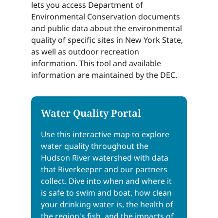
lets you access Department of
Environmental Conservation documents
and public data about the environmental
quality of specific sites in New York State,
as well as outdoor recreation
information. This tool and available
information are maintained by the DEC.​​​​‌ ‍ ​‍​‍‌‍ ‌ ​‍‌‍‍‌‌‍‌ ‌‍‍‌‌‍ ‍​‍​‍​ ‍‍​‍​‍‌ ​ ‌‍​‌‌‍ ‍‌‍‍‌‌ ‌​‌ ‍‌​‍ ‍‌‍‍‌‌‍ ​‍​‍​‍ ​​‍​‍‌‍‍​‌ ​‍‌‍‌‌‌‍‌‍​‍​‍​ ‍‍​‍​‍‌‍‍​‌ ‌​‌ ‌​‌ ​​‌ ​ ​ ‍‍​‍ ​‍ ‌‍​ ‌‍ ‌‌ ​ ​‍ ‍‌‍ ‌‌‍​‌‌‍‍‌‌‍ ‍​‍ ‍​ ​‍​ ​​​ ​‍​ ‌​‌ ​‍‌‍‌‌‌‍‌​‌‍‌‌‌ ​ ‌‍‍‌‌‍‌ ‌‍ ‍​‍ ‍‌ ​‍‌‍‍‌‌ ‌‍‌‍‌‌‌ ​‍‌‍‍ ‌‍‌‌‌‍‌‌‌ ​​‌‍‌‌‌ ​‍​‍ ‍‌‍ ‌ ​‍‌‍‌ ​‍ ‌‍‍‌‌‍ ‍‌ ‌​‌‍‌‌‌‍ ‍‌ ‌​​‍ ‌‍‌‌‌‍‌​‌‍‍‌‌ ‌​​‍ ‌‍ ‌‌‍ ‌‍‌​‌‍‌‌​ ‌‌ ​​‌ ​‍‌‍‌‌‌ ​ ‌‍‌‌‌‍ ‍‌ ‌​‌‍​‌‌ ‌​‌‍‍‌‌‍ ‌‍ ‍​ ‍ ‌‍‍‌‌‍‌​​ ‌​ ​​​ ‌‌​ ‌‌​ ​ ‌‍​‌‌‍​‍‌‍​‌​ ‌‍​‍ ‌‌‍​‍​ ​‍​ ‌‍‌‍‌‌​‍ ‌​ ‌​‌‍‌​​ ‌ ​ ‌‍​‍ ‌​ ‍​​ ‍‌‌‍‌‍​ ‌​​‍ ‌​ ‌​​ ​ ​ ‍​​ ‍​‌‍‌​‌‍​‌​ ‌‍​ ‍‌​ ​ ​ ‌‍​ ‌ ​ ​‍​ ‍ ‌ ‌​‌ ‍‌‌ ​​‌‍‌‌​ ‌‌‍​‌‌ ​‍‌ ‌​‌‍‍‌‌‍​ ‌‍ ​‌‍‌‌​ ‍ ‌ ​​‌‍​‌‌ ‌​‌‍‍​​ ‌‌‍​ ‌‍ ‌‍ ‍‌ ‌​‌‍‌‌‌‍ ‍‌ ‌​​‍‌‌​ ‌‌‌​​‍‌‌ ‌‍‍ ‌‍‌‌‌ ‍‌​‍‌‌​ ​ ‌​‌​​‍‌‌​ ​ ‌​‌​​‍‌‌​ ​‍​ ​‍​ ​‍​ ​ ‌‍‌‍​ ​‍​ ‌‍‌‍​‍​ ‍​​ ‍‌​ ‍‌​ ‌​​ ​​​ ​‍​‍‌‌​ ​‍​ ​‍​‍‌‌​ ‌‌‌​‌​​‍ ‍‌‍​ ‌‍‍​‌‍‍‌‌‍ ​‌‍‌​‌ ​‍‌‍‌‌‌‍ ‍​‍‌‌​ ‌‌‌​​‍‌‌ ‌‍‍ ‌‍‌‌‌ ‍‌​‍‌‌​ ​ ‌​‌​​‍‌‌​ ​ ‌​‌​​‍‌‌​ ​‍​ ​‍‌‍​‍​ ​ ‌‍‌‍​ ‌‍​ ​ ​ ​‌‌‍‌​​ ‍‌‌‍​‍‌‍​‍‌‍​ ‌‍‌‍​‍‌‌​ ​‍​ ​‍​‍‌‌​ ‌‌‌​‌​​‍ ‍‌ ‌​‌‍‌‌‌ ‍​‌ ‌​​ ‌‍​‍‌‍​‌‌ ​ ‌‍‌‌‌‌‌‌‌ ​‍‌‍ ​​ ‌‌‍‍​‌ ‌​‌ ‌​‌ ​​‌ ​ ​‍‌‌​ ​ ‌​​‌​‍‌‌​ ​‍‌​‌‍​‍‌‌​ ​‍‌​‌‍‌‍​ ‌‍ ‌‌ ​ ​‍ ‍‌‍ ‌‌‍​‌‌‍‍‌‌‍ ‍​‍ ‍​ ​‍​ ​​​ ​‍​ ‌​‌ ​‍‌‍‌‌‌‍‌​‌‍‌‌‌ ​ ‌‍‍‌‌‍‌ ‌‍ ‍​‍ ‍‌ ​‍‌‍‍‌‌ ‌‍‌‍‌‌‌ ​‍‌‍‍ ‌‍‌‌‌‍‌‌‌ ​​‌‍‌‌‌ ​‍​‍ ‍‌‍ ‌ ​‍‌‍‌ ​‍‌‍‌‍‍‌‌‍‌​​ ‌​ ​​​ ‌‌​ ‌‌​ ​ ‌‍​‌‌‍​‍‌‍​‌​ ‌‍​‍ ‌‌‍​‍​ ​‍​ ‌‍‌‍‌‌​‍ ‌​ ‌​‌‍‌​​ ‌ ​ ‌‍​‍ ‌​ ‍​​ ‍‌‌‍‌‍​ ‌​​‍ ‌​ ‌​​ ​ ​ ‍​​ ‍​‌‍‌​‌‍​‌​ ‌‍​ ‍‌​ ​ ​ ‌‍​ ‌ ​ ​‍​‍‌‍‌ ‌​‌ ‍‌‌ ​​‌‍‌‌​ ‌‌‍​‌‌ ​‍‌ ‌​‌‍‍‌‌‍​ ‌‍ ​‌‍‌‌​‍‌‍‌ ​​‌‍​‌‌ ‌​‌‍‍​​ ‌‌‍​ ‌‍ ‌‍ ‍‌ ‌​‌‍‌‌‌‍ ‍‌ ‌​​‍‌‌​ ‌‌‌​​‍‌‌ ‌‍‍ ‌‍‌‌‌ ‍‌​‍‌‌​ ​ ‌​‌​​‍‌‌​ ​ ‌​‌​​‍‌‌​ ​‍​ ​‍​ ​‍​ ​ ‌‍‌‍​ ​‍​ ‌‍‌‍​‍​ ‍​​ ‍‌​ ‍‌​ ‌​​ ​​​ ​‍​‍‌‌​ ​‍​ ​‍​‍‌‌​ ‌‌‌​‌​​‍ ‍‌‍​ ‌‍‍​‌‍‍‌‌‍ ​‌‍‌​‌ ​‍‌‍‌‌‌‍ ‍​‍‌‌​ ‌‌‌​​‍‌‌ ‌‍‍ ‌‍‌‌‌ ‍‌​‍‌‌​ ​ ‌​‌​​‍‌‌​ ​ ‌​‌​​‍‌‌​ ​‍​ ​‍‌‍​‍​ ​ ‌‍‌‍​ ‌‍​ ​ ​ ​‌‌‍‌​​ ‍‌‌‍​‍‌‍​‍‌‍​ ‌‍‌‍​‍‌‌​ ​‍​ ​‍​‍‌‌​ ‌‌‌​‌​​‍ ‍‌ ‌​‌‍‌‌‌ ‍​‌ ‌​​‍‌‍‌ ​​‌‍‌‌‌ ​‍‌ ​ ‌ ​​‌‍‌‌‌‍​ ‌ ‌​‌‍‍‌‌ ‌‍‌‍‌‌​ ‌‌ ​​‌ ‌‌‌‍​‍‌‍ ​‌‍‍‌‌ ​ ‌‍‍​‌‍‌‌‌‍‌​​‍​‍‌ ‌
Water Quality Portal​​​​‌ ‍ ​‍​‍‌‍ ‌ ​‍‌‍‍‌‌‍‌ ‌‍‍‌‌‍ ‍​‍​‍​ ‍‍​‍​‍‌ ​ ‌‍​‌‌‍ ‍‌‍‍‌‌ ‌​‌ ‍‌​‍ ‍‌‍‍‌‌‍ ​‍​‍​‍ ​​‍​‍‌‍‍​‌ ​‍‌‍‌‌‌‍‌‍​‍​‍​ ‍‍​‍​‍‌‍‍​‌ ‌​‌ ‌​‌ ​​‌ ​ ​ ‍‍​‍ ​‍ ‌‍​ ‌‍ ‌‌ ​ ​‍ ‍‌‍ ‌‌‍​‌‌‍‍‌‌‍ ‍​‍ ‍​ ​‍​ ​​​ ​‍​ ‌​‌ ​‍‌‍‌‌‌‍‌​‌‍‌‌‌ ​ ‌‍‍‌‌‍‌ ‌‍ ‍​‍ ‍‌ ​‍‌‍‍‌‌ ‌‍‌‍‌‌‌ ​‍‌‍‍ ‌‍‌‌‌‍‌‌‌ ​​‌‍‌‌‌ ​‍​‍ ‍‌‍ ‌ ​‍‌‍‌ ​‍ ‌‍‍‌‌‍ ‍‌ ‌​‌‍‌‌‌‍ ‍‌ ‌​​‍ ‌‍‌‌‌‍‌​‌‍‍‌‌ ‌​​‍ ‌‍ ‌‌‍ ‌‍‌​‌‍‌‌​ ‌‌ ​​‌ ​‍‌‍‌‌‌ ​ ‌‍‌‌‌‍ ‍‌ ‌​‌‍​‌‌ ‌​‌‍‍‌‌‍ ‌‍ ‍​ ‍ ‌‍‍‌‌‍‌​​ ‌‌‍‌‍‌‍‌‌​ ‌​​ ‌ ‌‍‌‌‌‍‌‍​ ​​​ ‌​​‍ ‌​ ‌‍‌‍‌‌​ ​‍‌‍‌​​‍ ‌​ ‌​​ ‌ ​ ‌‍​ ‍‌​‍ ‌‌‍​‌​ ​‍‌‍​‌​ ‌ ​‍ ‌‌‍‌‍​ ​‌​ ‌‍​ ​​‌‍‌‌​ ​‍​ ‌‍​ ‍​‌‍‌‌‌‍​‍‌‍​ ‌‍​‍​ ‍ ‌ ‌​‌ ‍‌‌ ​​‌‍‌‌​ ‌‌‍‌‍‌‍ ‌‍​ ‌ ‌‌‌ ​ ‌​​‌‌ ​‍‌‍‌‌‌‍​‌​ ‍ ‌ ​​‌‍​‌‌ ‌​‌‍‍​​ ‌‌‍‍‌‌ ​ ‌ ​ ‌ ‌‌‌‍‌‌‌​ ‌ ‌‍‌‍‌‌‌ ​‍‌ ‌‍‌‍‍‌‌‍‌‌‌ ‌ ​‍ ‍‌‍​ ‌‍ ‌‍ ‍‌ ‌​‌‍‌‌‌‍ ‍‌ ‌​​‍‌‌​ ‌‌‌​​‍‌‌ ‌‍‍ ‌‍‌‌‌ ‍‌​‍‌‌​ ​ ‌​‌​​‍‌‌​ ​ ‌​‌​​‍‌‌​ ​‍​ ​‍‌‍​ ​ ​ ​ ‌​​ ‌ ‌‍​‍‌‍‌‌​ ‌‌​ ​‍​ ​‌​ ‌ ​ ‍​​ ​‌​‍‌‌​ ​‍​ ​‍​‍‌‌​ ‌‌‌​‌​​‍ ‍‌ ‌​‌‍‍‌‌ ‌​‌‍ ​‌‍‌‌​ ‌‍​‍‌‍​‌‌ ​ ‌‍‌‌‌‌‌‌‌ ​‍‌‍ ​​ ‌‌‍‍​‌ ‌​‌ ‌​‌ ​​‌ ​ ​‍‌‌​ ​ ‌​​‌​‍‌‌​ ​‍‌​‌‍​‍‌‌​ ​‍‌​‌‍‌‍​ ‌‍ ‌‌ ​ ​‍ ‍‌‍ ‌‌‍​‌‌‍‍‌‌‍ ‍​‍ ‍​ ​‍​ ​​​ ​‍​ ‌​‌ ​‍‌‍‌‌‌‍‌​‌‍‌‌‌ ​ ‌‍‍‌‌‍‌ ‌‍ ‍​‍ ‍‌ ​‍‌‍‍‌‌ ‌‍‌‍‌‌‌ ​‍‌‍‍ ‌‍‌‌‌‍‌‌‌ ​​‌‍‌‌‌ ​‍​‍ ‍‌‍ ‌ ​‍‌‍‌ ​‍‌‍‌‍‍‌‌‍‌​​ ‌‌‍‌‍‌‍‌‌​ ‌​​ ‌ ‌‍‌‌‌‍‌‍​ ​​​ ‌​​‍ ‌​ ‌‍‌‍‌‌​ ​‍‌‍‌​​‍ ‌​ ‌​​ ‌ ​ ‌‍​ ‍‌​‍ ‌‌‍​‌​ ​‍‌‍​‌​ ‌ ​‍ ‌‌‍‌‍​ ​‌​ ‌‍​ ​​‌‍‌‌​ ​‍​ ‌‍​ ‍​‌‍‌‌‌‍​‍‌‍​ ‌‍​‍​‍‌‍‌ ‌​‌ ‍‌‌ ​​‌‍‌‌​ ‌‌‍‌‍‌‍ ‌‍​ ‌ ‌‌‌ ​ ‌​​‌‌ ​‍‌‍‌‌‌‍​‌​‍‌‍‌ ​​‌‍​‌‌ ‌​‌‍‍​​ ‌‌‍‍‌‌ ​ ‌ ​ ‌ ‌‌‌‍‌‌‌​ ‌ ‌‍‌‍‌‌‌ ​‍‌ ‌‍‌‍‍‌‌‍‌‌‌ ‌ ​‍ ‍‌‍​ ‌‍ ‌‍ ‍‌ ‌​‌‍‌‌‌‍ ‍‌ ‌​​‍‌‌​ ‌‌‌​​‍‌‌ ‌‍‍ ‌‍‌‌‌ ‍‌​‍‌‌​ ​ ‌​‌​​‍‌‌​ ​ ‌​‌​​‍‌‌​ ​‍​ ​‍‌‍​ ​ ​ ​ ‌​​ ‌ ‌‍​‍‌‍‌‌​ ‌‌​ ​‍​ ​‌​ ‌ ​ ‍​​ ​‌​‍‌‌​ ​‍​ ​‍​‍‌‌​ ‌‌‌​‌​​‍ ‍‌ ‌​‌‍‍‌‌ ‌​‌‍ ​‌‍‌‌​‍‌‍‌ ​​‌‍‌‌‌ ​‍‌ ​ ‌ ​​‌‍‌‌‌‍​ ‌ ‌​‌‍‍‌‌ ‌‍‌‍‌‌​ ‌‌ ​​‌ ‌‌‌‍​‍‌‍ ​‌‍‍‌‌ ​ ‌‍‍​‌‍‌‌‌‍‌​​‍​‍‌ ‌​​​​‌ ‍ ​‍​‍‌‍ ‌ ​‍‌‍‍‌‌‍‌ ‌‍‍‌‌‍ ‍​‍​‍​ ‍‍​‍​‍‌ ​ ‌‍​‌‌‍ ‍‌‍‍‌‌ ‌​‌ ‍‌​‍ ‍‌‍‍‌‌‍ ​‍​‍​‍ ​​‍​‍‌‍‍​‌ ​‍‌‍‌‌‌‍‌‍​‍​‍​ ‍‍​‍​‍‌‍‍​‌ ‌​‌ ‌​‌ ​​‌ ​ ​ ‍‍​‍ ​‍ ‌‍​ ‌‍ ‌‌ ​ ​‍ ‍‌‍ ‌‌‍​‌‌‍‍‌‌‍ ‍​‍ ‍​ ​‍​ ​​​ ​‍​ ‌​‌ ​‍‌‍‌‌‌‍‌​‌‍‌‌‌ ​ ‌‍‍‌‌‍‌ ‌‍ ‍​‍ ‍‌ ​‍‌‍‍‌‌ ‌‍‌‍‌‌‌ ​‍‌‍‍ ‌‍‌‌‌‍‌‌‌ ​​‌‍‌‌‌ ​‍​‍ ‍‌‍ ‌ ​‍‌‍‌ ​‍ ‌‍‍‌‌‍ ‍‌ ‌​‌‍‌‌‌‍ ‍‌ ‌​​‍ ‌‍‌‌‌‍‌​‌‍‍‌‌ ‌​​‍ ‌‍ ‌‌‍ ‌‍‌​‌‍‌‌​ ‌‌ ​​‌ ​‍‌‍‌‌‌ ​ ‌‍‌‌‌‍ ‍‌ ‌​‌‍​‌‌ ‌​‌‍‍‌‌‍ ‌‍ ‍​ ‍ ‌‍‍‌‌‍‌​​ ‌​ ​​​ ‌‌​ ‌‌​ ​ ‌‍​‌‌‍​‍‌‍​‌​ ‌‍​‍ ‌‌‍​‍​ ​‍​ ‌‍‌‍‌‌​‍ ‌​ ‌​‌‍‌​​ ‌ ​ ‌‍​‍ ‌​ ‍​​ ‍‌‌‍‌‍​ ‌​​‍ ‌​ ‌​​ ​ ​ ‍​​ ‍​‌‍‌​‌‍​‌​ ‌‍​ ‍‌​ ​ ​ ‌‍​ ‌ ​ ​‍​ ‍ ‌ ‌​‌ ‍‌‌ ​​‌‍‌‌​ ‌‌‍​‌‌ ​‍‌ ‌​‌‍‍‌‌‍​ ‌‍ ​‌‍‌‌​ ‍ ‌ ​​‌‍​‌‌ ‌​‌‍‍​​ ‌‌‍​ ‌‍ ‌‍ ‍‌ ‌​‌‍‌‌‌‍ ‍‌ ‌​​‍‌‌​ ‌‌‌​​‍‌‌ ‌‍‍ ‌‍‌‌‌ ‍‌​‍‌‌​ ​ ‌​‌​​‍‌‌​ ​ ‌​‌​​‍‌‌​ ​‍​ ​‍​ ‌‍​ ​‌​ ‍​‌‍​‌​ ‌​‌‍‌​‌‍​ ‌‍​‌​ ‌‍​ ‌​‌‍​‌​ ​​​‍‌‌​ ​‍​ ​‍​‍‌‌​ ‌‌‌​‌​​‍ ‍‌ ‌​‌‍‍‌‌ ‌​‌‍ ​‌‍‌‌​ ‌‍​‍‌‍​‌‌ ​ ‌‍‌‌‌‌‌‌‌ ​‍‌‍ ​​ ‌‌‍‍​‌ ‌​‌ ‌​‌ ​​‌ ​ ​‍‌‌​ ​ ‌​​‌​‍‌‌​ ​‍‌​‌‍​‍‌‌​ ​‍‌​‌‍‌‍​ ‌‍ ‌‌ ​ ​‍ ‍‌‍ ‌‌‍​‌‌‍‍‌‌‍ ‍​‍ ‍​ ​‍​ ​​​ ​‍​ ‌​‌ ​‍‌‍‌‌‌‍‌​‌‍‌‌‌ ​ ‌‍‍‌‌‍‌ ‌‍ ‍​‍ ‍‌ ​‍‌‍‍‌‌ ‌‍‌‍‌‌‌ ​‍‌‍‍ ‌‍‌‌‌‍‌‌‌ ​​‌‍‌‌‌ ​‍​‍ ‍‌‍ ‌ ​‍‌‍‌ ​‍‌‍‌‍‍‌‌‍‌​​ ‌​ ​​​ ‌‌​ ‌‌​ ​ ‌‍​‌‌‍​‍‌‍​‌​ ‌‍​‍ ‌‌‍​‍​ ​‍​ ‌‍‌‍‌‌​‍ ‌​ ‌​‌‍‌​​ ‌ ​ ‌‍​‍ ‌​ ‍​​ ‍‌‌‍‌‍​ ‌​​‍ ‌​ ‌​​ ​ ​ ‍​​ ‍​‌‍‌​‌‍​‌​ ‌‍​ ‍‌​ ​ ​ ‌‍​ ‌ ​ ​‍​‍‌‍‌ ‌​‌ ‍‌‌ ​​‌‍‌‌​ ‌‌‍​‌‌ ​‍‌ ‌​‌‍‍‌‌‍​ ‌‍ ​‌‍‌‌​‍‌‍‌ ​​‌‍​‌‌ ‌​‌‍‍​​ ‌‌‍​ ‌‍ ‌‍ ‍‌ ‌​‌‍‌‌‌‍ ‍‌ ‌​​‍‌‌​ ‌‌‌​​‍‌‌ ‌‍‍ ‌‍‌‌‌ ‍‌​‍‌‌​ ​ ‌​‌​​‍‌‌​ ​ ‌​‌​​‍‌‌​ ​‍​ ​‍​ ‌‍​ ​‌​ ‍​‌‍​‌​ ‌​‌‍‌​‌‍​ ‌‍​‌​ ‌‍​ ‌​‌‍​‌​ ​​​‍‌‌​ ​‍​ ​‍​‍‌‌​ ‌‌‌​‌​​‍ ‍‌ ‌​‌‍‍‌‌ ‌​‌‍ ​‌‍‌‌​‍‌‍‌ ​​‌‍‌‌‌ ​‍‌ ​ ‌ ​​‌‍‌‌‌‍​ ‌ ‌​‌‍‍‌‌ ‌‍‌‍‌‌​ ‌‌ ​​‌ ‌‌‌‍​‍‌‍ ​‌‍‍‌‌ ​ ‌‍‍​‌‍‌‌‌‍‌​​‍​‍‌ ‌
‌ ‍ ​‍​Use this interactive map to explore
water quality throughout the
Hudson River watershed with data
that Riverkeeper and our partners
collect. Dive into when and where it
is safe to swim and boat, how clean
your drinking water is, the health of
the region's fish, and the impacts of