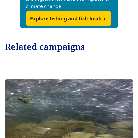
climate change.‌ ​‍‌‍‍‌‌‍‌ ‌‍‍‌‌‍ ‍​‍​‍​ ‍‍​‍​‍‌ ​ ‌‍​‌‌‍ ‍‌‍‍‌‌ ‌​‌ ‍‌​‍ ‍‌‍‍‌‌‍ ​‍​‍​‍ ​​‍​‍‌‍‍​‌ ​‍‌‍‌‌‌‍‌‍​‍​‍​ ‍‍​‍​‍‌‍‍​‌ ‌​‌ ‌​‌ ​​‌ ​ ​ ‍‍​‍ ​‍ ‌‍​ ‌‍ ‌‌ ​ ​‍ ‍‌‍ ‌‌‍​‌‌‍‍‌‌‍ ‍​‍ ‍​ ​‍​ ​​​ ​‍​ ‌​‌ ​‍‌‍‌‌‌‍‌​‌‍‌‌‌ ​ ‌‍‍‌‌‍‌ ‌‍ ‍​‍ ‍‌ ​‍‌‍‍‌‌ ‌‍‌‍‌‌‌ ​‍‌‍‍ ‌‍‌‌‌‍‌‌‌ ​​‌‍‌‌‌ ​‍​‍ ‍‌‍ ‌ ​‍‌‍‌ ​‍ ‌‍‍‌‌‍ ‍‌ ‌​‌‍‌‌‌‍ ‍‌ ‌​​‍ ‌‍‌‌‌‍‌​‌‍‍‌‌ ‌​​‍ ‌‍ ‌‌‍ ‌‍‌​‌‍‌‌​ ‌‌ ​​‌ ​‍‌‍‌‌‌ ​ ‌‍‌‌‌‍ ‍‌ ‌​‌‍​‌‌ ‌​‌‍‍‌‌‍ ‌‍ ‍​ ‍ ‌‍‍‌‌‍‌​​ ‌‌‍‌‍‌‍‌‌​ ‌​​ ‌ ‌‍‌‌‌‍‌‍​ ​​​ ‌​​‍ ‌​ ‌‍‌‍‌‌​ ​‍‌‍‌​​‍ ‌​ ‌​​ ‌ ​ ‌‍​ ‍‌​‍ ‌‌‍​‌​ ​‍‌‍​‌​ ‌ ​‍ ‌‌‍‌‍​ ​‌​ ‌‍​ ​​‌‍‌‌​ ​‍​ ‌‍​ ‍​‌‍‌‌‌‍​‍‌‍​ ‌‍​‍​ ‍ ‌ ‌​‌ ‍‌‌ ​​‌‍‌‌​ ‌‌‍‌‍‌‍ ‌‍​ ‌ ‌‌‌ ​ ‌​​‌‌ ​‍‌‍‌‌‌‍​‌​ ‍ ‌ ​​‌‍​‌‌ ‌​‌‍‍​​ ‌‌‍‍‌‌ ​ ‌ ​ ‌ ‌‌‌‍‌‌‌​ ‌ ‌‍‌‍‌‌‌ ​‍‌ ‌‍‌‍‍‌‌‍‌‌‌ ‌ ​‍ ‍‌‍​ ‌‍ ‌‍ ‍‌ ‌​‌‍‌‌‌‍ ‍‌ ‌​​‍‌‌​ ‌‌‌​​‍‌‌ ‌‍‍ ‌‍‌‌‌ ‍‌​‍‌‌​ ​ ‌​‌​​‍‌‌​ ​ ‌​‌​​‍‌‌​ ​‍​ ​‍‌‍​ ​ ​ ​ ‌​​ ‌ ‌‍​‍‌‍‌‌​ ‌‌​ ​‍​ ​‌​ ‌ ​ ‍​​ ​‌​‍‌‌​ ​‍​ ​‍​‍‌‌​ ‌‌‌​‌​​‍ ‍‌‍‌​‌‍‌‌‌ ​ ‌‍​ ‌ ​‍‌‍‍‌‌ ​​‌ ‌​‌‍‍‌‌‍ ‌‍ ‍​ ‌‍​‍‌‍​‌‌ ​ ‌‍‌‌‌‌‌‌‌ ​‍‌‍ ​​ ‌‌‍‍​‌ ‌​‌ ‌​‌ ​​‌ ​ ​‍‌‌​ ​ ‌​​‌​‍‌‌​ ​‍‌​‌‍​‍‌‌​ ​‍‌​‌‍‌‍​ ‌‍ ‌‌ ​ ​‍ ‍‌‍ ‌‌‍​‌‌‍‍‌‌‍ ‍​‍ ‍​ ​‍​ ​​​ ​‍​ ‌​‌ ​‍‌‍‌‌‌‍‌​‌‍‌‌‌ ​ ‌‍‍‌‌‍‌ ‌‍ ‍​‍ ‍‌ ​‍‌‍‍‌‌ ‌‍‌‍‌‌‌ ​‍‌‍‍ ‌‍‌‌‌‍‌‌‌ ​​‌‍‌‌‌ ​‍​‍ ‍‌‍ ‌ ​‍‌‍‌ ​‍‌‍‌‍‍‌‌‍‌​​ ‌‌‍‌‍‌‍‌‌​ ‌​​ ‌ ‌‍‌‌‌‍‌‍​ ​​​ ‌​​‍ ‌​ ‌‍‌‍‌‌​ ​‍‌‍‌​​‍ ‌​ ‌​​ ‌ ​ ‌‍​ ‍‌​‍ ‌‌‍​‌​ ​‍‌‍​‌​ ‌ ​‍ ‌‌‍‌‍​ ​‌​ ‌‍​ ​​‌‍‌‌​ ​‍​ ‌‍​ ‍​‌‍‌‌‌‍​‍‌‍​ ‌‍​‍​‍‌‍‌ ‌​‌ ‍‌‌ ​​‌‍‌‌​ ‌‌‍‌‍‌‍ ‌‍​ ‌ ‌‌‌ ​ ‌​​‌‌ ​‍‌‍‌‌‌‍​‌​‍‌‍‌ ​​‌‍​‌‌ ‌​‌‍‍​​ ‌‌‍‍‌‌ ​ ‌ ​ ‌ ‌‌‌‍‌‌‌​ ‌ ‌‍‌‍‌‌‌ ​‍‌ ‌‍‌‍‍‌‌‍‌‌‌ ‌ ​‍ ‍‌‍​ ‌‍ ‌‍ ‍‌ ‌​‌‍‌‌‌‍ ‍‌ ‌​​‍‌‌​ ‌‌‌​​‍‌‌ ‌‍‍ ‌‍‌‌‌ ‍‌​‍‌‌​ ​ ‌​‌​​‍‌‌​ ​ ‌​‌​​‍‌‌​ ​‍​ ​‍‌‍​ ​ ​ ​ ‌​​ ‌ ‌‍​‍‌‍‌‌​ ‌‌​ ​‍​ ​‌​ ‌ ​ ‍​​ ​‌​‍‌‌​ ​‍​ ​‍​‍‌‌​ ‌‌‌​‌​​‍ ‍‌‍‌​‌‍‌‌‌ ​ ‌‍​ ‌ ​‍‌‍‍‌‌ ​​‌ ‌​‌‍‍‌‌‍ ‌‍ ‍​‍‌‍‌ ​​‌‍‌‌‌ ​‍‌ ​ ‌ ​​‌‍‌‌‌‍​ ‌ ‌​‌‍‍‌‌ ‌‍‌‍‌‌​ ‌‌ ​​‌ ‌‌‌‍​‍‌‍ ​‌‍‍‌‌ ​ ‌‍‍​‌‍‌‌‌‍‌​​‍​‍‌ ‌​​​​‌ ‍ ​‍​‍‌‍ ‌ ​‍‌‍‍‌‌‍‌ ‌‍‍‌‌‍ ‍​‍​‍​ ‍‍​‍​‍‌ ​ ‌‍​‌‌‍ ‍‌‍‍‌‌ ‌​‌ ‍‌​‍ ‍‌‍‍‌‌‍ ​‍​‍​‍ ​​‍​‍‌‍‍​‌ ​‍‌‍‌‌‌‍‌‍​‍​‍​ ‍‍​‍​‍‌‍‍​‌ ‌​‌ ‌​‌ ​​‌ ​ ​ ‍‍​‍ ​‍ ‌‍​ ‌‍ ‌‌ ​ ​‍ ‍‌‍ ‌‌‍​‌‌‍‍‌‌‍ ‍​‍ ‍​ ​‍​ ​​​ ​‍​ ‌​‌ ​‍‌‍‌‌‌‍‌​‌‍‌‌‌ ​ ‌‍‍‌‌‍‌ ‌‍ ‍​‍ ‍‌ ​‍‌‍‍‌‌ ‌‍‌‍‌‌‌ ​‍‌‍‍ ‌‍‌‌‌‍‌‌‌ ​​‌‍‌‌‌ ​‍​‍ ‍‌‍ ‌ ​‍‌‍‌ ​‍ ‌‍‍‌‌‍ ‍‌ ‌​‌‍‌‌‌‍ ‍‌ ‌​​‍ ‌‍‌‌‌‍‌​‌‍‍‌‌ ‌​​‍ ‌‍ ‌‌‍ ‌‍‌​‌‍‌‌​ ‌‌ ​​‌ ​‍‌‍‌‌‌ ​ ‌‍‌‌‌‍ ‍‌ ‌​‌‍​‌‌ ‌​‌‍‍‌‌‍ ‌‍ ‍​ ‍ ‌‍‍‌‌‍‌​​ ‌​ ​​​ ‌‌​ ‌‌​ ​ ‌‍​‌‌‍​‍‌‍​‌​ ‌‍​‍ ‌‌‍​‍​ ​‍​ ‌‍‌‍‌‌​‍ ‌​ ‌​‌‍‌​​ ‌ ​ ‌‍​‍ ‌​ ‍​​ ‍‌‌‍‌‍​ ‌​​‍ ‌​ ‌​​ ​ ​ ‍​​ ‍​‌‍‌​‌‍​‌​ ‌‍​ ‍‌​ ​ ​ ‌‍​ ‌ ​ ​‍​ ‍ ‌ ‌​‌ ‍‌‌ ​​‌‍‌‌​ ‌‌‍​‌‌ ​‍‌ ‌​‌‍‍‌‌‍​ ‌‍ ​‌‍‌‌​ ‍ ‌ ​​‌‍​‌‌ ‌​‌‍‍​​ ‌‌‍​ ‌‍ ‌‍ ‍‌ ‌​‌‍‌‌‌‍ ‍‌ ‌​​‍‌‌​ ‌‌‌​​‍‌‌ ‌‍‍ ‌‍‌‌‌ ‍‌​‍‌‌​ ​ ‌​‌​​‍‌‌​ ​ ‌​‌​​‍‌‌​ ​‍​ ​‍​ ‌‍​ ​‌​ ‍​‌‍​‌​ ‌​‌‍‌​‌‍​ ‌‍​‌​ ‌‍​ ‌​‌‍​‌​ ​​​‍‌‌​ ​‍​ ​‍​‍‌‌​ ‌‌‌​‌​​‍ ‍‌‍‌​‌‍‌‌‌ ​ ‌‍​ ‌ ​‍‌‍‍‌‌ ​​‌ ‌​‌‍‍‌‌‍ ‌‍ ‍​ ‌‍​‍‌‍​‌‌ ​ ‌‍‌‌‌‌‌‌‌ ​‍‌‍ ​​ ‌‌‍‍​‌ ‌​‌ ‌​‌ ​​‌ ​ ​‍‌‌​ ​ ‌​​‌​‍‌‌​ ​‍‌​‌‍​‍‌‌​ ​‍‌​‌‍‌‍​ ‌‍ ‌‌ ​ ​‍ ‍‌‍ ‌‌‍​‌‌‍‍‌‌‍ ‍​‍ ‍​ ​‍​ ​​​ ​‍​ ‌​‌ ​‍‌‍‌‌‌‍‌​‌‍‌‌‌ ​ ‌‍‍‌‌‍‌ ‌‍ ‍​‍ ‍‌ ​‍‌‍‍‌‌ ‌‍‌‍‌‌‌ ​‍‌‍‍ ‌‍‌‌‌‍‌‌‌ ​​‌‍‌‌‌ ​‍​‍ ‍‌‍ ‌ ​‍‌‍‌ ​‍‌‍‌‍‍‌‌‍‌​​ ‌​ ​​​ ‌‌​ ‌‌​ ​ ‌‍​‌‌‍​‍‌‍​‌​ ‌‍​‍ ‌‌‍​‍​ ​‍​ ‌‍‌‍‌‌​‍ ‌​ ‌​‌‍‌​​ ‌ ​ ‌‍​‍ ‌​ ‍​​ ‍‌‌‍‌‍​ ‌​​‍ ‌​ ‌​​ ​ ​ ‍​​ ‍​‌‍‌​‌‍​‌​ ‌‍​ ‍‌​ ​ ​ ‌‍​ ‌ ​ ​‍​‍‌‍‌ ‌​‌ ‍‌‌ ​​‌‍‌‌​ ‌‌‍​‌‌ ​‍‌ ‌​‌‍‍‌‌‍​ ‌‍ ​‌‍‌‌​‍‌‍‌ ​​‌‍​‌‌ ‌​‌‍‍​​ ‌‌‍​ ‌‍ ‌‍ ‍‌ ‌​‌‍‌‌‌‍ ‍‌ ‌​​‍‌‌​ ‌‌‌​​‍‌‌ ‌‍‍ ‌‍‌‌‌ ‍‌​‍‌‌​ ​ ‌​‌​​‍‌‌​ ​ ‌​‌​​‍‌‌​ ​‍​ ​‍​ ‌‍​ ​‌​ ‍​‌‍​‌​ ‌​‌‍‌​‌‍​ ‌‍​‌​ ‌‍​ ‌​‌‍​‌​ ​​​‍‌‌​ ​‍​ ​‍​‍‌‌​ ‌‌‌​‌​​‍ ‍‌‍‌​‌‍‌‌‌ ​ ‌‍​ ‌ ​‍‌‍‍‌‌ ​​‌ ‌​‌‍‍‌‌‍ ‌‍ ‍​‍‌‍‌ ​​‌‍‌‌‌ ​‍‌ ​ ‌ ​​‌‍‌‌‌‍​ ‌ ‌​‌‍‍‌‌ ‌‍‌‍‌‌​ ‌‌ ​​‌ ‌‌‌‍​‍‌‍ ​‌‍‍‌‌ ​ ‌‍‍​‌‍‌‌‌‍‌​​‍​‍‌ ‌
Explore fishing and fish health ​​​​‌ ‍ ​‍​‍‌‍ ‌ ​‍‌‍‍‌‌‍‌ ‌‍‍‌‌‍ ‍​‍​‍​ ‍‍​‍​‍‌ ​ ‌‍​‌‌‍ ‍‌‍‍‌‌ ‌​‌ ‍‌​‍ ‍‌‍‍‌‌‍ ​‍​‍​‍ ​​‍​‍‌‍‍​‌ ​‍‌‍‌‌‌‍‌‍​‍​‍​ ‍‍​‍​‍‌‍‍​‌ ‌​‌ ‌​‌ ​​‌ ​ ​ ‍‍​‍ ​‍ ‌‍​ ‌‍ ‌‌ ​ ​‍ ‍‌‍ ‌‌‍​‌‌‍‍‌‌‍ ‍​‍ ‍​ ​‍​ ​​​ ​‍​ ‌​‌ ​‍‌‍‌‌‌‍‌​‌‍‌‌‌ ​ ‌‍‍‌‌‍‌ ‌‍ ‍​‍ ‍‌ ​‍‌‍‍‌‌ ‌‍‌‍‌‌‌ ​‍‌‍‍ ‌‍‌‌‌‍‌‌‌ ​​‌‍‌‌‌ ​‍​‍ ‍‌‍ ‌ ​‍‌‍‌ ​‍ ‌‍‍‌‌‍ ‍‌ ‌​‌‍‌‌‌‍ ‍‌ ‌​​‍ ‌‍‌‌‌‍‌​‌‍‍‌‌ ‌​​‍ ‌‍ ‌‌‍ ‌‍‌​‌‍‌‌​ ‌‌ ​​‌ ​‍‌‍‌‌‌ ​ ‌‍‌‌‌‍ ‍‌ ‌​‌‍​‌‌ ‌​‌‍‍‌‌‍ ‌‍ ‍​ ‍ ‌‍‍‌‌‍‌​​ ‌​ ​​​ ‌‌​ ‌‌​ ​ ‌‍​‌‌‍​‍‌‍​‌​ ‌‍​‍ ‌‌‍​‍​ ​‍​ ‌‍‌‍‌‌​‍ ‌​ ‌​‌‍‌​​ ‌ ​ ‌‍​‍ ‌​ ‍​​ ‍‌‌‍‌‍​ ‌​​‍ ‌​ ‌​​ ​ ​ ‍​​ ‍​‌‍‌​‌‍​‌​ ‌‍​ ‍‌​ ​ ​ ‌‍​ ‌ ​ ​‍​ ‍ ‌ ‌​‌ ‍‌‌ ​​‌‍‌‌​ ‌‌‍​‌‌ ​‍‌ ‌​‌‍‍‌‌‍​ ‌‍ ​‌‍‌‌​ ‍ ‌ ​​‌‍​‌‌ ‌​‌‍‍​​ ‌‌‍​ ‌‍ ‌‍ ‍‌ ‌​‌‍‌‌‌‍ ‍‌ ‌​​‍‌‌​ ‌‌‌​​‍‌‌ ‌‍‍ ‌‍‌‌‌ ‍‌​‍‌‌​ ​ ‌​‌​​‍‌‌​ ​ ‌​‌​​‍‌‌​ ​‍​ ​‍​ ‌‍​ ​‌​ ‍​‌‍​‌​ ‌​‌‍‌​‌‍​ ‌‍​‌​ ‌‍​ ‌​‌‍​‌​ ​​​‍‌‌​ ​‍​ ​‍​‍‌‌​ ‌‌‌​‌​​‍ ‍‌‍​‍‌ ‌‌‌ ‌​‌ ‌​‌‍ ‌‍ ‍​‍ ‍‌ ‌​‌‍‌‌‌ ‍​‌ ‌​​ ‌‍​‍‌‍​‌‌ ​ ‌‍‌‌‌‌‌‌‌ ​‍‌‍ ​​ ‌‌‍‍​‌ ‌​‌ ‌​‌ ​​‌ ​ ​‍‌‌​ ​ ‌​​‌​‍‌‌​ ​‍‌​‌‍​‍‌‌​ ​‍‌​‌‍‌‍​ ‌‍ ‌‌ ​ ​‍ ‍‌‍ ‌‌‍​‌‌‍‍‌‌‍ ‍​‍ ‍​ ​‍​ ​​​ ​‍​ ‌​‌ ​‍‌‍‌‌‌‍‌​‌‍‌‌‌ ​ ‌‍‍‌‌‍‌ ‌‍ ‍​‍ ‍‌ ​‍‌‍‍‌‌ ‌‍‌‍‌‌‌ ​‍‌‍‍ ‌‍‌‌‌‍‌‌‌ ​​‌‍‌‌‌ ​‍​‍ ‍‌‍ ‌ ​‍‌‍‌ ​‍‌‍‌‍‍‌‌‍‌​​ ‌​ ​​​ ‌‌​ ‌‌​ ​ ‌‍​‌‌‍​‍‌‍​‌​ ‌‍​‍ ‌‌‍​‍​ ​‍​ ‌‍‌‍‌‌​‍ ‌​ ‌​‌‍‌​​ ‌ ​ ‌‍​‍ ‌​ ‍​​ ‍‌‌‍‌‍​ ‌​​‍ ‌​ ‌​​ ​ ​ ‍​​ ‍​‌‍‌​‌‍​‌​ ‌‍​ ‍‌​ ​ ​ ‌‍​ ‌ ​ ​‍​‍‌‍‌ ‌​‌ ‍‌‌ ​​‌‍‌‌​ ‌‌‍​‌‌ ​‍‌ ‌​‌‍‍‌‌‍​ ‌‍ ​‌‍‌‌​‍‌‍‌ ​​‌‍​‌‌ ‌​‌‍‍​​ ‌‌‍​ ‌‍ ‌‍ ‍‌ ‌​‌‍‌‌‌‍ ‍‌ ‌​​‍‌‌​ ‌‌‌​​‍‌‌ ‌‍‍ ‌‍‌‌‌ ‍‌​‍‌‌​ ​ ‌​‌​​‍‌‌​ ​ ‌​‌​​‍‌‌​ ​‍​ ​‍​ ‌‍​ ​‌​ ‍​‌‍​‌​ ‌​‌‍‌​‌‍​ ‌‍​‌​ ‌‍​ ‌​‌‍​‌​ ​​​‍‌‌​ ​‍​ ​‍​‍‌‌​ ‌‌‌​‌​​‍ ‍‌‍​‍‌ ‌‌‌ ‌​‌ ‌​‌‍ ‌‍ ‍​‍ ‍‌ ‌​‌‍‌‌‌ ‍​‌ ‌​​‍‌‍‌ ​​‌‍‌‌‌ ​‍‌ ​ ‌ ​​‌‍‌‌‌‍​ ‌ ‌​‌‍‍‌‌ ‌‍‌‍‌‌​ ‌‌ ​​‌ ‌‌‌‍​‍‌‍ ​‌‍‍‌‌ ​ ‌‍‍​‌‍‌‌‌‍‌​​‍​‍‌ ‌
Related campaigns