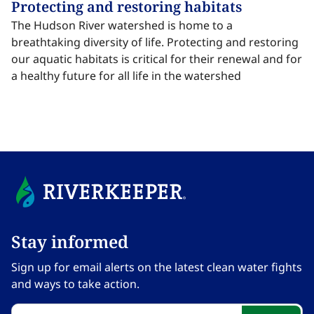
Protecting and restoring habitats​​​​‌ ‍ ​‍​‍‌‍ ‌ ​‍‌‍‍‌‌‍‌ ‌‍‍‌‌‍ ‍​‍​‍​ ‍‍​‍​‍‌ ​ ‌‍​‌‌‍ ‍‌‍‍‌‌ ‌​‌ ‍‌​‍ ‍‌‍‍‌‌‍ ​‍​‍​‍ ​​‍​‍‌‍‍​‌ ​‍‌‍‌‌‌‍‌‍​‍​‍​ ‍‍​‍​‍‌‍‍​‌ ‌​‌ ‌​‌ ​​‌ ​ ​ ‍‍​‍ ​‍ ‌‍​ ‌‍ ‌‌ ​ ​‍ ‍‌‍ ‌‌‍​‌‌‍‍‌‌‍ ‍​‍ ‍​ ​‍​ ​​​ ​‍​ ‌​‌ ​‍‌‍‌‌‌‍‌​‌‍‌‌‌ ​ ‌‍‍‌‌‍‌ ‌‍ ‍​‍ ‍‌ ​‍‌‍‍‌‌ ‌‍‌‍‌‌‌ ​‍‌‍‍ ‌‍‌‌‌‍‌‌‌ ​​‌‍‌‌‌ ​‍​‍ ‍‌‍ ‌ ​‍‌‍‌ ​‍ ‌‍‍‌‌‍ ‍‌ ‌​‌‍‌‌‌‍ ‍‌ ‌​​‍ ‌‍‌‌‌‍‌​‌‍‍‌‌ ‌​​‍ ‌‍ ‌‌‍ ‌‍‌​‌‍‌‌​ ‌‌ ​​‌ ​‍‌‍‌‌‌ ​ ‌‍‌‌‌‍ ‍‌ ‌​‌‍​‌‌ ‌​‌‍‍‌‌‍ ‌‍ ‍​ ‍ ‌‍‍‌‌‍‌​​ ‌‌‍​‌​ ‌‌‌‍​‍​ ​​​ ​​​ ​‍‌‍​‍‌‍​ ​‍ ‌‌‍​‍​ ‍​‌‍​‌​ ​‍​‍ ‌​ ‌​‌‍‌‍‌‍​‌​ ‍​​‍ ‌‌‍​‌​ ‌ ​ ​​​ ‌‍​‍ ‌‌‍‌‌‌‍​‌‌‍​ ​ ‍‌‌‍‌‌‌‍‌‌​ ‍‌​ ‌ ‌‍​‌​ ​‌​ ‌ ‌‍‌‍​ ‍ ‌ ‌​‌ ‍‌‌ ​​‌‍‌‌​ ‌‌‍​ ‌‍​‌‌‍ ‌‌ ​​‌‍​‌‌‍‍‌‌‍‌ ‌‍ ‍​ ‍ ‌ ​​‌‍​‌‌ ‌​‌‍‍​​ ‌‌ ‌​‌‍‍‌‌ ‌​‌‍ ​‌‍‌‌​ ‌‍​‍‌‍​‌‌ ​ ‌‍‌‌‌‌‌‌‌ ​‍‌‍ ​​ ‌‌‍‍​‌ ‌​‌ ‌​‌ ​​‌ ​ ​‍‌‌​ ​ ‌​​‌​‍‌‌​ ​‍‌​‌‍​‍‌‌​ ​‍‌​‌‍‌‍​ ‌‍ ‌‌ ​ ​‍ ‍‌‍ ‌‌‍​‌‌‍‍‌‌‍ ‍​‍ ‍​ ​‍​ ​​​ ​‍​ ‌​‌ ​‍‌‍‌‌‌‍‌​‌‍‌‌‌ ​ ‌‍‍‌‌‍‌ ‌‍ ‍​‍ ‍‌ ​‍‌‍‍‌‌ ‌‍‌‍‌‌‌ ​‍‌‍‍ ‌‍‌‌‌‍‌‌‌ ​​‌‍‌‌‌ ​‍​‍ ‍‌‍ ‌ ​‍‌‍‌ ​‍‌‍‌‍‍‌‌‍‌​​ ‌‌‍​‌​ ‌‌‌‍​‍​ ​​​ ​​​ ​‍‌‍​‍‌‍​ ​‍ ‌‌‍​‍​ ‍​‌‍​‌​ ​‍​‍ ‌​ ‌​‌‍‌‍‌‍​‌​ ‍​​‍ ‌‌‍​‌​ ‌ ​ ​​​ ‌‍​‍ ‌‌‍‌‌‌‍​‌‌‍​ ​ ‍‌‌‍‌‌‌‍‌‌​ ‍‌​ ‌ ‌‍​‌​ ​‌​ ‌ ‌‍‌‍​‍‌‍‌ ‌​‌ ‍‌‌ ​​‌‍‌‌​ ‌‌‍​ ‌‍​‌‌‍ ‌‌ ​​‌‍​‌‌‍‍‌‌‍‌ ‌‍ ‍​‍‌‍‌ ​​‌‍​‌‌ ‌​‌‍‍​​ ‌‌ ‌​‌‍‍‌‌ ‌​‌‍ ​‌‍‌‌​‍‌‍‌ ​​‌‍‌‌‌ ​‍‌ ​ ‌ ​​‌‍‌‌‌‍​ ‌ ‌​‌‍‍‌‌ ‌‍‌‍‌‌​ ‌‌ ​​‌ ‌‌‌‍​‍‌‍ ​‌‍‍‌‌ ​ ‌‍‍​‌‍‌‌‌‍‌​​‍​‍‌ ‌
The Hudson River watershed is home to a
breathtaking diversity of life. Protecting and restoring
our aquatic habitats is critical for their renewal and for
a healthy future for all life in the watershed ​​​​‌ ‍ ​‍​‍‌‍ ‌ ​‍‌‍‍‌‌‍‌ ‌‍‍‌‌‍ ‍​‍​‍​ ‍‍​‍​‍‌ ​ ‌‍​‌‌‍ ‍‌‍‍‌‌ ‌​‌ ‍‌​‍ ‍‌‍‍‌‌‍ ​‍​‍​‍ ​​‍​‍‌‍‍​‌ ​‍‌‍‌‌‌‍‌‍​‍​‍​ ‍‍​‍​‍‌‍‍​‌ ‌​‌ ‌​‌ ​​‌ ​ ​ ‍‍​‍ ​‍ ‌‍​ ‌‍ ‌‌ ​ ​‍ ‍‌‍ ‌‌‍​‌‌‍‍‌‌‍ ‍​‍ ‍​ ​‍​ ​​​ ​‍​ ‌​‌ ​‍‌‍‌‌‌‍‌​‌‍‌‌‌ ​ ‌‍‍‌‌‍‌ ‌‍ ‍​‍ ‍‌ ​‍‌‍‍‌‌ ‌‍‌‍‌‌‌ ​‍‌‍‍ ‌‍‌‌‌‍‌‌‌ ​​‌‍‌‌‌ ​‍​‍ ‍‌‍ ‌ ​‍‌‍‌ ​‍ ‌‍‍‌‌‍ ‍‌ ‌​‌‍‌‌‌‍ ‍‌ ‌​​‍ ‌‍‌‌‌‍‌​‌‍‍‌‌ ‌​​‍ ‌‍ ‌‌‍ ‌‍‌​‌‍‌‌​ ‌‌ ​​‌ ​‍‌‍‌‌‌ ​ ‌‍‌‌‌‍ ‍‌ ‌​‌‍​‌‌ ‌​‌‍‍‌‌‍ ‌‍ ‍​ ‍ ‌‍‍‌‌‍‌​​ ‌‌‍​‌​ ‌‌‌‍​‍​ ​​​ ​​​ ​‍‌‍​‍‌‍​ ​‍ ‌‌‍​‍​ ‍​‌‍​‌​ ​‍​‍ ‌​ ‌​‌‍‌‍‌‍​‌​ ‍​​‍ ‌‌‍​‌​ ‌ ​ ​​​ ‌‍​‍ ‌‌‍‌‌‌‍​‌‌‍​ ​ ‍‌‌‍‌‌‌‍‌‌​ ‍‌​ ‌ ‌‍​‌​ ​‌​ ‌ ‌‍‌‍​ ‍ ‌ ‌​‌ ‍‌‌ ​​‌‍‌‌​ ‌‌‍​ ‌‍​‌‌‍ ‌‌ ​​‌‍​‌‌‍‍‌‌‍‌ ‌‍ ‍​ ‍ ‌ ​​‌‍​‌‌ ‌​‌‍‍​​ ‌‌ ​ ‌‍‍​‌‍ ‌ ​‍‌ ‌​‌​‌​‌‍‌‌‌ ​ ‌‍​ ‌ ​‍‌‍‍‌‌ ​​‌ ‌​‌‍‍‌‌‍ ‌‍ ‍​ ‌‍​‍‌‍​‌‌ ​ ‌‍‌‌‌‌‌‌‌ ​‍‌‍ ​​ ‌‌‍‍​‌ ‌​‌ ‌​‌ ​​‌ ​ ​‍‌‌​ ​ ‌​​‌​‍‌‌​ ​‍‌​‌‍​‍‌‌​ ​‍‌​‌‍‌‍​ ‌‍ ‌‌ ​ ​‍ ‍‌‍ ‌‌‍​‌‌‍‍‌‌‍ ‍​‍ ‍​ ​‍​ ​​​ ​‍​ ‌​‌ ​‍‌‍‌‌‌‍‌​‌‍‌‌‌ ​ ‌‍‍‌‌‍‌ ‌‍ ‍​‍ ‍‌ ​‍‌‍‍‌‌ ‌‍‌‍‌‌‌ ​‍‌‍‍ ‌‍‌‌‌‍‌‌‌ ​​‌‍‌‌‌ ​‍​‍ ‍‌‍ ‌ ​‍‌‍‌ ​‍‌‍‌‍‍‌‌‍‌​​ ‌‌‍​‌​ ‌‌‌‍​‍​ ​​​ ​​​ ​‍‌‍​‍‌‍​ ​‍ ‌‌‍​‍​ ‍​‌‍​‌​ ​‍​‍ ‌​ ‌​‌‍‌‍‌‍​‌​ ‍​​‍ ‌‌‍​‌​ ‌ ​ ​​​ ‌‍​‍ ‌‌‍‌‌‌‍​‌‌‍​ ​ ‍‌‌‍‌‌‌‍‌‌​ ‍‌​ ‌ ‌‍​‌​ ​‌​ ‌ ‌‍‌‍​‍‌‍‌ ‌​‌ ‍‌‌ ​​‌‍‌‌​ ‌‌‍​ ‌‍​‌‌‍ ‌‌ ​​‌‍​‌‌‍‍‌‌‍‌ ‌‍ ‍​‍‌‍‌ ​​‌‍​‌‌ ‌​‌‍‍​​ ‌‌ ​ ‌‍‍​‌‍ ‌ ​‍‌ ‌​‌​‌​‌‍‌‌‌ ​ ‌‍​ ‌ ​‍‌‍‍‌‌ ​​‌ ‌​‌‍‍‌‌‍ ‌‍ ‍​‍‌‍‌ ​​‌‍‌‌‌ ​‍‌ ​ ‌ ​​‌‍‌‌‌‍​ ‌ ‌​‌‍‍‌‌ ‌‍‌‍‌‌​ ‌‌ ​​‌ ‌‌‌‍​‍‌‍ ​‌‍‍‌‌ ​ ‌‍‍​‌‍‌‌‌‍‌​​‍​‍‌ ‌
Stay informed​​​​‌ ‍ ​‍​‍‌‍ ‌ ​‍‌‍‍‌‌‍‌ ‌‍‍‌‌‍ ‍​‍​‍​ ‍‍​‍​‍‌ ​ ‌‍​‌‌‍ ‍‌‍‍‌‌ ‌​‌ ‍‌​‍ ‍‌‍‍‌‌‍ ​‍​‍​‍ ​​‍​‍‌‍‍​‌ ​‍‌‍‌‌‌‍‌‍​‍​‍​ ‍‍​‍​‍‌‍‍​‌ ‌​‌ ‌​‌ ​​‌ ​ ​ ‍‍​‍ ​‍ ‌‍​ ‌‍ ‌‌ ​ ​‍ ‍‌‍ ‌‌‍​‌‌‍‍‌‌‍ ‍​‍ ‍​ ​‍​ ​​​ ​‍​ ‌​‌ ​‍‌‍‌‌‌‍‌​‌‍‌‌‌ ​ ‌‍‍‌‌‍‌ ‌‍ ‍​‍ ‍‌ ​‍‌‍‍‌‌ ‌‍‌‍‌‌‌ ​‍‌‍‍ ‌‍‌‌‌‍‌‌‌ ​​‌‍‌‌‌ ​‍​‍ ‍‌‍ ‌ ​‍‌‍‌ ​‍ ‌‍‍‌‌‍ ‍‌ ‌​‌‍‌‌‌‍ ‍‌ ‌​​‍ ‌‍‌‌‌‍‌​‌‍‍‌‌ ‌​​‍ ‌‍ ‌‌‍ ‌‍‌​‌‍‌‌​ ‌‌ ​​‌ ​‍‌‍‌‌‌ ​ ‌‍‌‌‌‍ ‍‌ ‌​‌‍​‌‌ ‌​‌‍‍‌‌‍ ‌‍ ‍​ ‍ ‌‍‍‌‌‍‌​​ ‌‌‍‌‍‌‍ ‌‍ ‌ ‌​‌‍‌‌‌ ​‍​ ‍ ‌ ‌​‌ ‍‌‌ ​​‌‍‌‌​ ‌‌‍‌‍‌‍ ‌‍ ‌ ‌​‌‍‌‌‌ ​‍​ ‍ ‌ ​​‌‍​‌‌ ‌​‌‍‍​​ ‌‌‍ ‍‌‍‌‌‌ ‌ ‌ ​ ‌‍ ​‌‍‌‌‌ ‌​‌ ‌​‌‍‌‌‌ ​‍​‍ ‍‌ ‌​‌‍‍‌‌ ‌​‌‍ ​‌‍‌‌​ ‌‍​‍‌‍​‌‌ ​ ‌‍‌‌‌‌‌‌‌ ​‍‌‍ ​​ ‌‌‍‍​‌ ‌​‌ ‌​‌ ​​‌ ​ ​‍‌‌​ ​ ‌​​‌​‍‌‌​ ​‍‌​‌‍​‍‌‌​ ​‍‌​‌‍‌‍​ ‌‍ ‌‌ ​ ​‍ ‍‌‍ ‌‌‍​‌‌‍‍‌‌‍ ‍​‍ ‍​ ​‍​ ​​​ ​‍​ ‌​‌ ​‍‌‍‌‌‌‍‌​‌‍‌‌‌ ​ ‌‍‍‌‌‍‌ ‌‍ ‍​‍ ‍‌ ​‍‌‍‍‌‌ ‌‍‌‍‌‌‌ ​‍‌‍‍ ‌‍‌‌‌‍‌‌‌ ​​‌‍‌‌‌ ​‍​‍ ‍‌‍ ‌ ​‍‌‍‌ ​‍‌‍‌‍‍‌‌‍‌​​ ‌‌‍‌‍‌‍ ‌‍ ‌ ‌​‌‍‌‌‌ ​‍​‍‌‍‌ ‌​‌ ‍‌‌ ​​‌‍‌‌​ ‌‌‍‌‍‌‍ ‌‍ ‌ ‌​‌‍‌‌‌ ​‍​‍‌‍‌ ​​‌‍​‌‌ ‌​‌‍‍​​ ‌‌‍ ‍‌‍‌‌‌ ‌ ‌ ​ ‌‍ ​‌‍‌‌‌ ‌​‌ ‌​‌‍‌‌‌ ​‍​‍ ‍‌ ‌​‌‍‍‌‌ ‌​‌‍ ​‌‍‌‌​‍‌‍‌ ​​‌‍‌‌‌ ​‍‌ ​ ‌ ​​‌‍‌‌‌‍​ ‌ ‌​‌‍‍‌‌ ‌‍‌‍‌‌​ ‌‌ ​​‌ ‌‌‌‍​‍‌‍ ​‌‍‍‌‌ ​ ‌‍‍​‌‍‌‌‌‍‌​​‍​‍‌ ‌
Sign up for email alerts on the latest clean water fights
and ways to take action.​​​​‌ ‍ ​‍​‍‌‍ ‌ ​‍‌‍‍‌‌‍‌ ‌‍‍‌‌‍ ‍​‍​‍​ ‍‍​‍​‍‌ ​ ‌‍​‌‌‍ ‍‌‍‍‌‌ ‌​‌ ‍‌​‍ ‍‌‍‍‌‌‍ ​‍​‍​‍ ​​‍​‍‌‍‍​‌ ​‍‌‍‌‌‌‍‌‍​‍​‍​ ‍‍​‍​‍‌‍‍​‌ ‌​‌ ‌​‌ ​​‌ ​ ​ ‍‍​‍ ​‍ ‌‍​ ‌‍ ‌‌ ​ ​‍ ‍‌‍ ‌‌‍​‌‌‍‍‌‌‍ ‍​‍ ‍​ ​‍​ ​​​ ​‍​ ‌​‌ ​‍‌‍‌‌‌‍‌​‌‍‌‌‌ ​ ‌‍‍‌‌‍‌ ‌‍ ‍​‍ ‍‌ ​‍‌‍‍‌‌ ‌‍‌‍‌‌‌ ​‍‌‍‍ ‌‍‌‌‌‍‌‌‌ ​​‌‍‌‌‌ ​‍​‍ ‍‌‍ ‌ ​‍‌‍‌ ​‍ ‌‍‍‌‌‍ ‍‌ ‌​‌‍‌‌‌‍ ‍‌ ‌​​‍ ‌‍‌‌‌‍‌​‌‍‍‌‌ ‌​​‍ ‌‍ ‌‌‍ ‌‍‌​‌‍‌‌​ ‌‌ ​​‌ ​‍‌‍‌‌‌ ​ ‌‍‌‌‌‍ ‍‌ ‌​‌‍​‌‌ ‌​‌‍‍‌‌‍ ‌‍ ‍​ ‍ ‌‍‍‌‌‍‌​​ ‌‌‍‌‍‌‍ ‌‍ ‌ ‌​‌‍‌‌‌ ​‍​ ‍ ‌ ‌​‌ ‍‌‌ ​​‌‍‌‌​ ‌‌‍‌‍‌‍ ‌‍ ‌ ‌​‌‍‌‌‌ ​‍​ ‍ ‌ ​​‌‍​‌‌ ‌​‌‍‍​​ ‌‌‍ ‍‌‍‌‌‌ ‌ ‌ ​ ‌‍ ​‌‍‌‌‌ ‌​‌ ‌​‌‍‌‌‌ ​‍​‍ ‍‌‍‌​‌‍‌‌‌ ​ ‌‍​ ‌ ​‍‌‍‍‌‌ ​​‌ ‌​‌‍‍‌‌‍ ‌‍ ‍​ ‌‍​‍‌‍​‌‌ ​ ‌‍‌‌‌‌‌‌‌ ​‍‌‍ ​​ ‌‌‍‍​‌ ‌​‌ ‌​‌ ​​‌ ​ ​‍‌‌​ ​ ‌​​‌​‍‌‌​ ​‍‌​‌‍​‍‌‌​ ​‍‌​‌‍‌‍​ ‌‍ ‌‌ ​ ​‍ ‍‌‍ ‌‌‍​‌‌‍‍‌‌‍ ‍​‍ ‍​ ​‍​ ​​​ ​‍​ ‌​‌ ​‍‌‍‌‌‌‍‌​‌‍‌‌‌ ​ ‌‍‍‌‌‍‌ ‌‍ ‍​‍ ‍‌ ​‍‌‍‍‌‌ ‌‍‌‍‌‌‌ ​‍‌‍‍ ‌‍‌‌‌‍‌‌‌ ​​‌‍‌‌‌ ​‍​‍ ‍‌‍ ‌ ​‍‌‍‌ ​‍‌‍‌‍‍‌‌‍‌​​ ‌‌‍‌‍‌‍ ‌‍ ‌ ‌​‌‍‌‌‌ ​‍​‍‌‍‌ ‌​‌ ‍‌‌ ​​‌‍‌‌​ ‌‌‍‌‍‌‍ ‌‍ ‌ ‌​‌‍‌‌‌ ​‍​‍‌‍‌ ​​‌‍​‌‌ ‌​‌‍‍​​ ‌‌‍ ‍‌‍‌‌‌ ‌ ‌ ​ ‌‍ ​‌‍‌‌‌ ‌​‌ ‌​‌‍‌‌‌ ​‍​‍ ‍‌‍‌​‌‍‌‌‌ ​ ‌‍​ ‌ ​‍‌‍‍‌‌ ​​‌ ‌​‌‍‍‌‌‍ ‌‍ ‍​‍‌‍‌ ​​‌‍‌‌‌ ​‍‌ ​ ‌ ​​‌‍‌‌‌‍​ ‌ ‌​‌‍‍‌‌ ‌‍‌‍‌‌​ ‌‌ ​​‌ ‌‌‌‍​‍‌‍ ​‌‍‍‌‌ ​ ‌‍‍​‌‍‌‌‌‍‌​​‍​‍‌ ‌