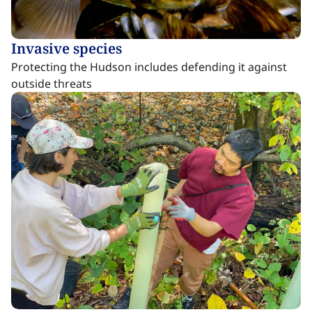
Invasive species​​​​‌ ‍ ​‍​‍‌‍ ‌ ​‍‌‍‍‌‌‍‌ ‌‍‍‌‌‍ ‍​‍​‍​ ‍‍​‍​‍‌ ​ ‌‍​‌‌‍ ‍‌‍‍‌‌ ‌​‌ ‍‌​‍ ‍‌‍‍‌‌‍ ​‍​‍​‍ ​​‍​‍‌‍‍​‌ ​‍‌‍‌‌‌‍‌‍​‍​‍​ ‍‍​‍​‍‌‍‍​‌ ‌​‌ ‌​‌ ​​‌ ​ ​ ‍‍​‍ ​‍ ‌‍​ ‌‍ ‌‌ ​ ​‍ ‍‌‍ ‌‌‍​‌‌‍‍‌‌‍ ‍​‍ ‍​ ​‍​ ​​​ ​‍​ ‌​‌ ​‍‌‍‌‌‌‍‌​‌‍‌‌‌ ​ ‌‍‍‌‌‍‌ ‌‍ ‍​‍ ‍‌ ​‍‌‍‍‌‌ ‌‍‌‍‌‌‌ ​‍‌‍‍ ‌‍‌‌‌‍‌‌‌ ​​‌‍‌‌‌ ​‍​‍ ‍‌‍ ‌ ​‍‌‍‌ ​‍ ‌‍‍‌‌‍ ‍‌ ‌​‌‍‌‌‌‍ ‍‌ ‌​​‍ ‌‍‌‌‌‍‌​‌‍‍‌‌ ‌​​‍ ‌‍ ‌‌‍ ‌‍‌​‌‍‌‌​ ‌‌ ​​‌ ​‍‌‍‌‌‌ ​ ‌‍‌‌‌‍ ‍‌ ‌​‌‍​‌‌ ‌​‌‍‍‌‌‍ ‌‍ ‍​ ‍ ‌‍‍‌‌‍‌​​ ‌​ ‌‌​ ​​​ ‌​​ ‍​‌‍‌‍​ ​ ​ ‍‌​ ‍‌​‍ ‌​ ‌‌‌‍‌‍‌‍​‌​ ‍‌​‍ ‌​ ‌​​ ​ ​ ‍​‌‍‌‍​‍ ‌​ ‍​‌‍​‌​ ‌‍​ ​‍​‍ ‌‌‍​‍‌‍​‌​ ‍‌‌‍‌‌​ ​​‌‍​ ​ ‌‌‌‍‌​​ ‌​‌‍​‍​ ‍‌‌‍‌‌​ ‍ ‌ ‌​‌ ‍‌‌ ​​‌‍‌‌​ ‌‌‍​ ‌‍​‌‌‍ ‌‌ ​​‌‍​‌‌‍‍‌‌‍‌ ‌‍ ‍​ ‍ ‌ ​​‌‍​‌‌ ‌​‌‍‍​​ ‌‌ ‌​‌‍‍‌‌ ‌​‌‍ ​‌‍‌‌​ ‌‍​‍‌‍​‌‌ ​ ‌‍‌‌‌‌‌‌‌ ​‍‌‍ ​​ ‌‌‍‍​‌ ‌​‌ ‌​‌ ​​‌ ​ ​‍‌‌​ ​ ‌​​‌​‍‌‌​ ​‍‌​‌‍​‍‌‌​ ​‍‌​‌‍‌‍​ ‌‍ ‌‌ ​ ​‍ ‍‌‍ ‌‌‍​‌‌‍‍‌‌‍ ‍​‍ ‍​ ​‍​ ​​​ ​‍​ ‌​‌ ​‍‌‍‌‌‌‍‌​‌‍‌‌‌ ​ ‌‍‍‌‌‍‌ ‌‍ ‍​‍ ‍‌ ​‍‌‍‍‌‌ ‌‍‌‍‌‌‌ ​‍‌‍‍ ‌‍‌‌‌‍‌‌‌ ​​‌‍‌‌‌ ​‍​‍ ‍‌‍ ‌ ​‍‌‍‌ ​‍‌‍‌‍‍‌‌‍‌​​ ‌​ ‌‌​ ​​​ ‌​​ ‍​‌‍‌‍​ ​ ​ ‍‌​ ‍‌​‍ ‌​ ‌‌‌‍‌‍‌‍​‌​ ‍‌​‍ ‌​ ‌​​ ​ ​ ‍​‌‍‌‍​‍ ‌​ ‍​‌‍​‌​ ‌‍​ ​‍​‍ ‌‌‍​‍‌‍​‌​ ‍‌‌‍‌‌​ ​​‌‍​ ​ ‌‌‌‍‌​​ ‌​‌‍​‍​ ‍‌‌‍‌‌​‍‌‍‌ ‌​‌ ‍‌‌ ​​‌‍‌‌​ ‌‌‍​ ‌‍​‌‌‍ ‌‌ ​​‌‍​‌‌‍‍‌‌‍‌ ‌‍ ‍​‍‌‍‌ ​​‌‍​‌‌ ‌​‌‍‍​​ ‌‌ ‌​‌‍‍‌‌ ‌​‌‍ ​‌‍‌‌​‍‌‍‌ ​​‌‍‌‌‌ ​‍‌ ​ ‌ ​​‌‍‌‌‌‍​ ‌ ‌​‌‍‍‌‌ ‌‍‌‍‌‌​ ‌‌ ​​‌ ‌‌‌‍​‍‌‍ ​‌‍‍‌‌ ​ ‌‍‍​‌‍‌‌‌‍‌​​‍​‍‌ ‌
Protecting the Hudson includes defending it against
outside threats​​​​‌ ‍ ​‍​‍‌‍ ‌ ​‍‌‍‍‌‌‍‌ ‌‍‍‌‌‍ ‍​‍​‍​ ‍‍​‍​‍‌ ​ ‌‍​‌‌‍ ‍‌‍‍‌‌ ‌​‌ ‍‌​‍ ‍‌‍‍‌‌‍ ​‍​‍​‍ ​​‍​‍‌‍‍​‌ ​‍‌‍‌‌‌‍‌‍​‍​‍​ ‍‍​‍​‍‌‍‍​‌ ‌​‌ ‌​‌ ​​‌ ​ ​ ‍‍​‍ ​‍ ‌‍​ ‌‍ ‌‌ ​ ​‍ ‍‌‍ ‌‌‍​‌‌‍‍‌‌‍ ‍​‍ ‍​ ​‍​ ​​​ ​‍​ ‌​‌ ​‍‌‍‌‌‌‍‌​‌‍‌‌‌ ​ ‌‍‍‌‌‍‌ ‌‍ ‍​‍ ‍‌ ​‍‌‍‍‌‌ ‌‍‌‍‌‌‌ ​‍‌‍‍ ‌‍‌‌‌‍‌‌‌ ​​‌‍‌‌‌ ​‍​‍ ‍‌‍ ‌ ​‍‌‍‌ ​‍ ‌‍‍‌‌‍ ‍‌ ‌​‌‍‌‌‌‍ ‍‌ ‌​​‍ ‌‍‌‌‌‍‌​‌‍‍‌‌ ‌​​‍ ‌‍ ‌‌‍ ‌‍‌​‌‍‌‌​ ‌‌ ​​‌ ​‍‌‍‌‌‌ ​ ‌‍‌‌‌‍ ‍‌ ‌​‌‍​‌‌ ‌​‌‍‍‌‌‍ ‌‍ ‍​ ‍ ‌‍‍‌‌‍‌​​ ‌​ ‌‌​ ​​​ ‌​​ ‍​‌‍‌‍​ ​ ​ ‍‌​ ‍‌​‍ ‌​ ‌‌‌‍‌‍‌‍​‌​ ‍‌​‍ ‌​ ‌​​ ​ ​ ‍​‌‍‌‍​‍ ‌​ ‍​‌‍​‌​ ‌‍​ ​‍​‍ ‌‌‍​‍‌‍​‌​ ‍‌‌‍‌‌​ ​​‌‍​ ​ ‌‌‌‍‌​​ ‌​‌‍​‍​ ‍‌‌‍‌‌​ ‍ ‌ ‌​‌ ‍‌‌ ​​‌‍‌‌​ ‌‌‍​ ‌‍​‌‌‍ ‌‌ ​​‌‍​‌‌‍‍‌‌‍‌ ‌‍ ‍​ ‍ ‌ ​​‌‍​‌‌ ‌​‌‍‍​​ ‌‌ ​ ‌‍‍​‌‍ ‌ ​‍‌ ‌​‌​‌​‌‍‌‌‌ ​ ‌‍​ ‌ ​‍‌‍‍‌‌ ​​‌ ‌​‌‍‍‌‌‍ ‌‍ ‍​ ‌‍​‍‌‍​‌‌ ​ ‌‍‌‌‌‌‌‌‌ ​‍‌‍ ​​ ‌‌‍‍​‌ ‌​‌ ‌​‌ ​​‌ ​ ​‍‌‌​ ​ ‌​​‌​‍‌‌​ ​‍‌​‌‍​‍‌‌​ ​‍‌​‌‍‌‍​ ‌‍ ‌‌ ​ ​‍ ‍‌‍ ‌‌‍​‌‌‍‍‌‌‍ ‍​‍ ‍​ ​‍​ ​​​ ​‍​ ‌​‌ ​‍‌‍‌‌‌‍‌​‌‍‌‌‌ ​ ‌‍‍‌‌‍‌ ‌‍ ‍​‍ ‍‌ ​‍‌‍‍‌‌ ‌‍‌‍‌‌‌ ​‍‌‍‍ ‌‍‌‌‌‍‌‌‌ ​​‌‍‌‌‌ ​‍​‍ ‍‌‍ ‌ ​‍‌‍‌ ​‍‌‍‌‍‍‌‌‍‌​​ ‌​ ‌‌​ ​​​ ‌​​ ‍​‌‍‌‍​ ​ ​ ‍‌​ ‍‌​‍ ‌​ ‌‌‌‍‌‍‌‍​‌​ ‍‌​‍ ‌​ ‌​​ ​ ​ ‍​‌‍‌‍​‍ ‌​ ‍​‌‍​‌​ ‌‍​ ​‍​‍ ‌‌‍​‍‌‍​‌​ ‍‌‌‍‌‌​ ​​‌‍​ ​ ‌‌‌‍‌​​ ‌​‌‍​‍​ ‍‌‌‍‌‌​‍‌‍‌ ‌​‌ ‍‌‌ ​​‌‍‌‌​ ‌‌‍​ ‌‍​‌‌‍ ‌‌ ​​‌‍​‌‌‍‍‌‌‍‌ ‌‍ ‍​‍‌‍‌ ​​‌‍​‌‌ ‌​‌‍‍​​ ‌‌ ​ ‌‍‍​‌‍ ‌ ​‍‌ ‌​‌​‌​‌‍‌‌‌ ​ ‌‍​ ‌ ​‍‌‍‍‌‌ ​​‌ ‌​‌‍‍‌‌‍ ‌‍ ‍​‍‌‍‌ ​​‌‍‌‌‌ ​‍‌ ​ ‌ ​​‌‍‌‌‌‍​ ‌ ‌​‌‍‍‌‌ ‌‍‌‍‌‌​ ‌‌ ​​‌ ‌‌‌‍​‍‌‍ ​‌‍‍‌‌ ​ ‌‍‍​‌‍‌‌‌‍‌​​‍​‍‌ ‌