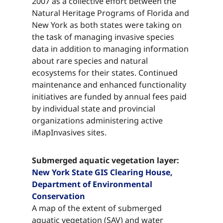
2007 as a collective effort between the
Natural Heritage Programs of Florida and
New York as both states were taking on
the task of managing invasive species
data in addition to managing information
about rare species and natural
ecosystems for their states. Continued
maintenance and enhanced functionality
initiatives are funded by annual fees paid
by individual state and provincial
organizations administering active
iMapInvasives sites.​​​​‌ ‍ ​‍​‍‌‍ ‌ ​‍‌‍‍‌‌‍‌ ‌‍‍‌‌‍ ‍​‍​‍​ ‍‍​‍​‍‌ ​ ‌‍​‌‌‍ ‍‌‍‍‌‌ ‌​‌ ‍‌​‍ ‍‌‍‍‌‌‍ ​‍​‍​‍ ​​‍​‍‌‍‍​‌ ​‍‌‍‌‌‌‍‌‍​‍​‍​ ‍‍​‍​‍‌‍‍​‌ ‌​‌ ‌​‌ ​​‌ ​ ​ ‍‍​‍ ​‍ ‌‍​ ‌‍ ‌‌ ​ ​‍ ‍‌‍ ‌‌‍​‌‌‍‍‌‌‍ ‍​‍ ‍​ ​‍​ ​​​ ​‍​ ‌​‌ ​‍‌‍‌‌‌‍‌​‌‍‌‌‌ ​ ‌‍‍‌‌‍‌ ‌‍ ‍​‍ ‍‌ ​‍‌‍‍‌‌ ‌‍‌‍‌‌‌ ​‍‌‍‍ ‌‍‌‌‌‍‌‌‌ ​​‌‍‌‌‌ ​‍​‍ ‍‌‍ ‌ ​‍‌‍‌ ​‍ ‌‍‍‌‌‍ ‍‌ ‌​‌‍‌‌‌‍ ‍‌ ‌​​‍ ‌‍‌‌‌‍‌​‌‍‍‌‌ ‌​​‍ ‌‍ ‌‌‍ ‌‍‌​‌‍‌‌​ ‌‌ ​​‌ ​‍‌‍‌‌‌ ​ ‌‍‌‌‌‍ ‍‌ ‌​‌‍​‌‌ ‌​‌‍‍‌‌‍ ‌‍ ‍​ ‍ ‌‍‍‌‌‍‌​​ ‌​ ​​​ ‌‌​ ‌‌​ ​ ‌‍​‌‌‍​‍‌‍​‌​ ‌‍​‍ ‌‌‍​‍​ ​‍​ ‌‍‌‍‌‌​‍ ‌​ ‌​‌‍‌​​ ‌ ​ ‌‍​‍ ‌​ ‍​​ ‍‌‌‍‌‍​ ‌​​‍ ‌​ ‌​​ ​ ​ ‍​​ ‍​‌‍‌​‌‍​‌​ ‌‍​ ‍‌​ ​ ​ ‌‍​ ‌ ​ ​‍​ ‍ ‌ ‌​‌ ‍‌‌ ​​‌‍‌‌​ ‌‌‍​‌‌ ​‍‌ ‌​‌‍‍‌‌‍​ ‌‍ ​‌‍‌‌​ ‍ ‌ ​​‌‍​‌‌ ‌​‌‍‍​​ ‌‌‍​ ‌‍ ‌‍ ‍‌ ‌​‌‍‌‌‌‍ ‍‌ ‌​​‍‌‌​ ‌‌‌​​‍‌‌ ‌‍‍ ‌‍‌‌‌ ‍‌​‍‌‌​ ​ ‌​‌​​‍‌‌​ ​ ‌​‌​​‍‌‌​ ​‍​ ​‍‌‍​‌​ ‍‌‌‍​‍​ ‌‍‌‍​ ‌‍‌​​ ​‌​ ‍‌​ ‌​​ ‌​​ ‌ ​ ‌‌​‍‌‌​ ​‍​ ​‍​‍‌‌​ ‌‌‌​‌​​‍ ‍‌‍​ ‌‍‍​‌‍‍‌‌‍ ​‌‍‌​‌ ​‍‌‍‌‌‌‍ ‍​‍‌‌​ ‌‌‌​​‍‌‌ ‌‍‍ ‌‍‌‌‌ ‍‌​‍‌‌​ ​ ‌​‌​​‍‌‌​ ​ ‌​‌​​‍‌‌​ ​‍​ ​‍‌‍​ ​ ​ ‌‍​‌​ ‌ ‌‍‌​​ ​ ​ ‌‌​ ‍‌​ ‌‌​ ​​​ ‍​‌‍‌‌​‍‌‌​ ​‍​ ​‍​‍‌‌​ ‌‌‌​‌​​‍ ‍‌ ‌​‌‍‌‌‌ ‍​‌ ‌​​ ‌‍​‍‌‍​‌‌ ​ ‌‍‌‌‌‌‌‌‌ ​‍‌‍ ​​ ‌‌‍‍​‌ ‌​‌ ‌​‌ ​​‌ ​ ​‍‌‌​ ​ ‌​​‌​‍‌‌​ ​‍‌​‌‍​‍‌‌​ ​‍‌​‌‍‌‍​ ‌‍ ‌‌ ​ ​‍ ‍‌‍ ‌‌‍​‌‌‍‍‌‌‍ ‍​‍ ‍​ ​‍​ ​​​ ​‍​ ‌​‌ ​‍‌‍‌‌‌‍‌​‌‍‌‌‌ ​ ‌‍‍‌‌‍‌ ‌‍ ‍​‍ ‍‌ ​‍‌‍‍‌‌ ‌‍‌‍‌‌‌ ​‍‌‍‍ ‌‍‌‌‌‍‌‌‌ ​​‌‍‌‌‌ ​‍​‍ ‍‌‍ ‌ ​‍‌‍‌ ​‍‌‍‌‍‍‌‌‍‌​​ ‌​ ​​​ ‌‌​ ‌‌​ ​ ‌‍​‌‌‍​‍‌‍​‌​ ‌‍​‍ ‌‌‍​‍​ ​‍​ ‌‍‌‍‌‌​‍ ‌​ ‌​‌‍‌​​ ‌ ​ ‌‍​‍ ‌​ ‍​​ ‍‌‌‍‌‍​ ‌​​‍ ‌​ ‌​​ ​ ​ ‍​​ ‍​‌‍‌​‌‍​‌​ ‌‍​ ‍‌​ ​ ​ ‌‍​ ‌ ​ ​‍​‍‌‍‌ ‌​‌ ‍‌‌ ​​‌‍‌‌​ ‌‌‍​‌‌ ​‍‌ ‌​‌‍‍‌‌‍​ ‌‍ ​‌‍‌‌​‍‌‍‌ ​​‌‍​‌‌ ‌​‌‍‍​​ ‌‌‍​ ‌‍ ‌‍ ‍‌ ‌​‌‍‌‌‌‍ ‍‌ ‌​​‍‌‌​ ‌‌‌​​‍‌‌ ‌‍‍ ‌‍‌‌‌ ‍‌​‍‌‌​ ​ ‌​‌​​‍‌‌​ ​ ‌​‌​​‍‌‌​ ​‍​ ​‍‌‍​‌​ ‍‌‌‍​‍​ ‌‍‌‍​ ‌‍‌​​ ​‌​ ‍‌​ ‌​​ ‌​​ ‌ ​ ‌‌​‍‌‌​ ​‍​ ​‍​‍‌‌​ ‌‌‌​‌​​‍ ‍‌‍​ ‌‍‍​‌‍‍‌‌‍ ​‌‍‌​‌ ​‍‌‍‌‌‌‍ ‍​‍‌‌​ ‌‌‌​​‍‌‌ ‌‍‍ ‌‍‌‌‌ ‍‌​‍‌‌​ ​ ‌​‌​​‍‌‌​ ​ ‌​‌​​‍‌‌​ ​‍​ ​‍‌‍​ ​ ​ ‌‍​‌​ ‌ ‌‍‌​​ ​ ​ ‌‌​ ‍‌​ ‌‌​ ​​​ ‍​‌‍‌‌​‍‌‌​ ​‍​ ​‍​‍‌‌​ ‌‌‌​‌​​‍ ‍‌ ‌​‌‍‌‌‌ ‍​‌ ‌​​‍‌‍‌ ​​‌‍‌‌‌ ​‍‌ ​ ‌ ​​‌‍‌‌‌‍​ ‌ ‌​‌‍‍‌‌ ‌‍‌‍‌‌​ ‌‌ ​​‌ ‌‌‌‍​‍‌‍ ​‌‍‍‌‌ ​ ‌‍‍​‌‍‌‌‌‍‌​​‍​‍‌ ‌
Submerged aquatic vegetation layer:​​​​‌ ‍ ​‍​‍‌‍ ‌ ​‍‌‍‍‌‌‍‌ ‌‍‍‌‌‍ ‍​‍​‍​ ‍‍​‍​‍‌ ​ ‌‍​‌‌‍ ‍‌‍‍‌‌ ‌​‌ ‍‌​‍ ‍‌‍‍‌‌‍ ​‍​‍​‍ ​​‍​‍‌‍‍​‌ ​‍‌‍‌‌‌‍‌‍​‍​‍​ ‍‍​‍​‍‌‍‍​‌ ‌​‌ ‌​‌ ​​‌ ​ ​ ‍‍​‍ ​‍ ‌‍​ ‌‍ ‌‌ ​ ​‍ ‍‌‍ ‌‌‍​‌‌‍‍‌‌‍ ‍​‍ ‍​ ​‍​ ​​​ ​‍​ ‌​‌ ​‍‌‍‌‌‌‍‌​‌‍‌‌‌ ​ ‌‍‍‌‌‍‌ ‌‍ ‍​‍ ‍‌ ​‍‌‍‍‌‌ ‌‍‌‍‌‌‌ ​‍‌‍‍ ‌‍‌‌‌‍‌‌‌ ​​‌‍‌‌‌ ​‍​‍ ‍‌‍ ‌ ​‍‌‍‌ ​‍ ‌‍‍‌‌‍ ‍‌ ‌​‌‍‌‌‌‍ ‍‌ ‌​​‍ ‌‍‌‌‌‍‌​‌‍‍‌‌ ‌​​‍ ‌‍ ‌‌‍ ‌‍‌​‌‍‌‌​ ‌‌ ​​‌ ​‍‌‍‌‌‌ ​ ‌‍‌‌‌‍ ‍‌ ‌​‌‍​‌‌ ‌​‌‍‍‌‌‍ ‌‍ ‍​ ‍ ‌‍‍‌‌‍‌​​ ‌​ ​​​ ‌‌​ ‌‌​ ​ ‌‍​‌‌‍​‍‌‍​‌​ ‌‍​‍ ‌‌‍​‍​ ​‍​ ‌‍‌‍‌‌​‍ ‌​ ‌​‌‍‌​​ ‌ ​ ‌‍​‍ ‌​ ‍​​ ‍‌‌‍‌‍​ ‌​​‍ ‌​ ‌​​ ​ ​ ‍​​ ‍​‌‍‌​‌‍​‌​ ‌‍​ ‍‌​ ​ ​ ‌‍​ ‌ ​ ​‍​ ‍ ‌ ‌​‌ ‍‌‌ ​​‌‍‌‌​ ‌‌‍​‌‌ ​‍‌ ‌​‌‍‍‌‌‍​ ‌‍ ​‌‍‌‌​ ‍ ‌ ​​‌‍​‌‌ ‌​‌‍‍​​ ‌‌‍​ ‌‍ ‌‍ ‍‌ ‌​‌‍‌‌‌‍ ‍‌ ‌​​‍‌‌​ ‌‌‌​​‍‌‌ ‌‍‍ ‌‍‌‌‌ ‍‌​‍‌‌​ ​ ‌​‌​​‍‌‌​ ​ ‌​‌​​‍‌‌​ ​‍​ ​‍‌‍​‌​ ‍​‌‍​‌‌‍​‍​ ​ ‌‍​‌‌‍​‌​ ‌​‌‍‌‍​ ‌​​ ​‍​ ​​​‍‌‌​ ​‍​ ​‍​‍‌‌​ ‌‌‌​‌​​‍ ‍‌‍​ ‌‍‍​‌‍‍‌‌‍ ​‌‍‌​‌ ​‍‌‍‌‌‌‍ ‍​‍‌‌​ ‌‌‌​​‍‌‌ ‌‍‍ ‌‍‌‌‌ ‍‌​‍‌‌​ ​ ‌​‌​​‍‌‌​ ​ ‌​‌​​‍‌‌​ ​‍​ ​‍​ ‌‌​ ​ ‌‍​ ​ ​‌​ ‌ ‌‍‌‍‌‍​‍​ ​ ​ ‌‌​ ‍‌​ ​‍​ ​‍​‍‌‌​ ​‍​ ​‍​‍‌‌​ ‌‌‌​‌​​‍ ‍‌ ‌​‌‍‌‌‌ ‍​‌ ‌​​ ‌‍​‍‌‍​‌‌ ​ ‌‍‌‌‌‌‌‌‌ ​‍‌‍ ​​ ‌‌‍‍​‌ ‌​‌ ‌​‌ ​​‌ ​ ​‍‌‌​ ​ ‌​​‌​‍‌‌​ ​‍‌​‌‍​‍‌‌​ ​‍‌​‌‍‌‍​ ‌‍ ‌‌ ​ ​‍ ‍‌‍ ‌‌‍​‌‌‍‍‌‌‍ ‍​‍ ‍​ ​‍​ ​​​ ​‍​ ‌​‌ ​‍‌‍‌‌‌‍‌​‌‍‌‌‌ ​ ‌‍‍‌‌‍‌ ‌‍ ‍​‍ ‍‌ ​‍‌‍‍‌‌ ‌‍‌‍‌‌‌ ​‍‌‍‍ ‌‍‌‌‌‍‌‌‌ ​​‌‍‌‌‌ ​‍​‍ ‍‌‍ ‌ ​‍‌‍‌ ​‍‌‍‌‍‍‌‌‍‌​​ ‌​ ​​​ ‌‌​ ‌‌​ ​ ‌‍​‌‌‍​‍‌‍​‌​ ‌‍​‍ ‌‌‍​‍​ ​‍​ ‌‍‌‍‌‌​‍ ‌​ ‌​‌‍‌​​ ‌ ​ ‌‍​‍ ‌​ ‍​​ ‍‌‌‍‌‍​ ‌​​‍ ‌​ ‌​​ ​ ​ ‍​​ ‍​‌‍‌​‌‍​‌​ ‌‍​ ‍‌​ ​ ​ ‌‍​ ‌ ​ ​‍​‍‌‍‌ ‌​‌ ‍‌‌ ​​‌‍‌‌​ ‌‌‍​‌‌ ​‍‌ ‌​‌‍‍‌‌‍​ ‌‍ ​‌‍‌‌​‍‌‍‌ ​​‌‍​‌‌ ‌​‌‍‍​​ ‌‌‍​ ‌‍ ‌‍ ‍‌ ‌​‌‍‌‌‌‍ ‍‌ ‌​​‍‌‌​ ‌‌‌​​‍‌‌ ‌‍‍ ‌‍‌‌‌ ‍‌​‍‌‌​ ​ ‌​‌​​‍‌‌​ ​ ‌​‌​​‍‌‌​ ​‍​ ​‍‌‍​‌​ ‍​‌‍​‌‌‍​‍​ ​ ‌‍​‌‌‍​‌​ ‌​‌‍‌‍​ ‌​​ ​‍​ ​​​‍‌‌​ ​‍​ ​‍​‍‌‌​ ‌‌‌​‌​​‍ ‍‌‍​ ‌‍‍​‌‍‍‌‌‍ ​‌‍‌​‌ ​‍‌‍‌‌‌‍ ‍​‍‌‌​ ‌‌‌​​‍‌‌ ‌‍‍ ‌‍‌‌‌ ‍‌​‍‌‌​ ​ ‌​‌​​‍‌‌​ ​ ‌​‌​​‍‌‌​ ​‍​ ​‍​ ‌‌​ ​ ‌‍​ ​ ​‌​ ‌ ‌‍‌‍‌‍​‍​ ​ ​ ‌‌​ ‍‌​ ​‍​ ​‍​‍‌‌​ ​‍​ ​‍​‍‌‌​ ‌‌‌​‌​​‍ ‍‌ ‌​‌‍‌‌‌ ‍​‌ ‌​​‍‌‍‌ ​​‌‍‌‌‌ ​‍‌ ​ ‌ ​​‌‍‌‌‌‍​ ‌ ‌​‌‍‍‌‌ ‌‍‌‍‌‌​ ‌‌ ​​‌ ‌‌‌‍​‍‌‍ ​‌‍‍‌‌ ​ ‌‍‍​‌‍‌‌‌‍‌​​‍​‍‌ ‌
New York State GIS Clearing House,
Department of Environmental
Conservation​​​​‌ ‍ ​‍​‍‌‍ ‌ ​‍‌‍‍‌‌‍‌ ‌‍‍‌‌‍ ‍​‍​‍​ ‍‍​‍​‍‌ ​ ‌‍​‌‌‍ ‍‌‍‍‌‌ ‌​‌ ‍‌​‍ ‍‌‍‍‌‌‍ ​‍​‍​‍ ​​‍​‍‌‍‍​‌ ​‍‌‍‌‌‌‍‌‍​‍​‍​ ‍‍​‍​‍‌‍‍​‌ ‌​‌ ‌​‌ ​​‌ ​ ​ ‍‍​‍ ​‍ ‌‍​ ‌‍ ‌‌ ​ ​‍ ‍‌‍ ‌‌‍​‌‌‍‍‌‌‍ ‍​‍ ‍​ ​‍​ ​​​ ​‍​ ‌​‌ ​‍‌‍‌‌‌‍‌​‌‍‌‌‌ ​ ‌‍‍‌‌‍‌ ‌‍ ‍​‍ ‍‌ ​‍‌‍‍‌‌ ‌‍‌‍‌‌‌ ​‍‌‍‍ ‌‍‌‌‌‍‌‌‌ ​​‌‍‌‌‌ ​‍​‍ ‍‌‍ ‌ ​‍‌‍‌ ​‍ ‌‍‍‌‌‍ ‍‌ ‌​‌‍‌‌‌‍ ‍‌ ‌​​‍ ‌‍‌‌‌‍‌​‌‍‍‌‌ ‌​​‍ ‌‍ ‌‌‍ ‌‍‌​‌‍‌‌​ ‌‌ ​​‌ ​‍‌‍‌‌‌ ​ ‌‍‌‌‌‍ ‍‌ ‌​‌‍​‌‌ ‌​‌‍‍‌‌‍ ‌‍ ‍​ ‍ ‌‍‍‌‌‍‌​​ ‌​ ​​​ ‌‌​ ‌‌​ ​ ‌‍​‌‌‍​‍‌‍​‌​ ‌‍​‍ ‌‌‍​‍​ ​‍​ ‌‍‌‍‌‌​‍ ‌​ ‌​‌‍‌​​ ‌ ​ ‌‍​‍ ‌​ ‍​​ ‍‌‌‍‌‍​ ‌​​‍ ‌​ ‌​​ ​ ​ ‍​​ ‍​‌‍‌​‌‍​‌​ ‌‍​ ‍‌​ ​ ​ ‌‍​ ‌ ​ ​‍​ ‍ ‌ ‌​‌ ‍‌‌ ​​‌‍‌‌​ ‌‌‍​‌‌ ​‍‌ ‌​‌‍‍‌‌‍​ ‌‍ ​‌‍‌‌​ ‍ ‌ ​​‌‍​‌‌ ‌​‌‍‍​​ ‌‌‍​ ‌‍ ‌‍ ‍‌ ‌​‌‍‌‌‌‍ ‍‌ ‌​​‍‌‌​ ‌‌‌​​‍‌‌ ‌‍‍ ‌‍‌‌‌ ‍‌​‍‌‌​ ​ ‌​‌​​‍‌‌​ ​ ‌​‌​​‍‌‌​ ​‍​ ​‍‌‍​‌​ ‍​‌‍​‌‌‍​‍​ ​ ‌‍​‌‌‍​‌​ ‌​‌‍‌‍​ ‌​​ ​‍​ ​​​‍‌‌​ ​‍​ ​‍​‍‌‌​ ‌‌‌​‌​​‍ ‍‌‍​ ‌‍‍​‌‍‍‌‌‍ ​‌‍‌​‌ ​‍‌‍‌‌‌‍ ‍​‍‌‌​ ‌‌‌​​‍‌‌ ‌‍‍ ‌‍‌‌‌ ‍‌​‍‌‌​ ​ ‌​‌​​‍‌‌​ ​ ‌​‌​​‍‌‌​ ​‍​ ​‍‌‍​‌​ ​‌​ ‌‌​ ‌‌​ ​​​ ‍​​ ‌ ‌‍‌​‌‍​‍​ ​‌​ ‌ ​ ​ ​‍‌‌​ ​‍​ ​‍​‍‌‌​ ‌‌‌​‌​​‍ ‍‌ ‌​‌‍‌‌‌ ‍​‌ ‌​​ ‌‍​‍‌‍​‌‌ ​ ‌‍‌‌‌‌‌‌‌ ​‍‌‍ ​​ ‌‌‍‍​‌ ‌​‌ ‌​‌ ​​‌ ​ ​‍‌‌​ ​ ‌​​‌​‍‌‌​ ​‍‌​‌‍​‍‌‌​ ​‍‌​‌‍‌‍​ ‌‍ ‌‌ ​ ​‍ ‍‌‍ ‌‌‍​‌‌‍‍‌‌‍ ‍​‍ ‍​ ​‍​ ​​​ ​‍​ ‌​‌ ​‍‌‍‌‌‌‍‌​‌‍‌‌‌ ​ ‌‍‍‌‌‍‌ ‌‍ ‍​‍ ‍‌ ​‍‌‍‍‌‌ ‌‍‌‍‌‌‌ ​‍‌‍‍ ‌‍‌‌‌‍‌‌‌ ​​‌‍‌‌‌ ​‍​‍ ‍‌‍ ‌ ​‍‌‍‌ ​‍‌‍‌‍‍‌‌‍‌​​ ‌​ ​​​ ‌‌​ ‌‌​ ​ ‌‍​‌‌‍​‍‌‍​‌​ ‌‍​‍ ‌‌‍​‍​ ​‍​ ‌‍‌‍‌‌​‍ ‌​ ‌​‌‍‌​​ ‌ ​ ‌‍​‍ ‌​ ‍​​ ‍‌‌‍‌‍​ ‌​​‍ ‌​ ‌​​ ​ ​ ‍​​ ‍​‌‍‌​‌‍​‌​ ‌‍​ ‍‌​ ​ ​ ‌‍​ ‌ ​ ​‍​‍‌‍‌ ‌​‌ ‍‌‌ ​​‌‍‌‌​ ‌‌‍​‌‌ ​‍‌ ‌​‌‍‍‌‌‍​ ‌‍ ​‌‍‌‌​‍‌‍‌ ​​‌‍​‌‌ ‌​‌‍‍​​ ‌‌‍​ ‌‍ ‌‍ ‍‌ ‌​‌‍‌‌‌‍ ‍‌ ‌​​‍‌‌​ ‌‌‌​​‍‌‌ ‌‍‍ ‌‍‌‌‌ ‍‌​‍‌‌​ ​ ‌​‌​​‍‌‌​ ​ ‌​‌​​‍‌‌​ ​‍​ ​‍‌‍​‌​ ‍​‌‍​‌‌‍​‍​ ​ ‌‍​‌‌‍​‌​ ‌​‌‍‌‍​ ‌​​ ​‍​ ​​​‍‌‌​ ​‍​ ​‍​‍‌‌​ ‌‌‌​‌​​‍ ‍‌‍​ ‌‍‍​‌‍‍‌‌‍ ​‌‍‌​‌ ​‍‌‍‌‌‌‍ ‍​‍‌‌​ ‌‌‌​​‍‌‌ ‌‍‍ ‌‍‌‌‌ ‍‌​‍‌‌​ ​ ‌​‌​​‍‌‌​ ​ ‌​‌​​‍‌‌​ ​‍​ ​‍‌‍​‌​ ​‌​ ‌‌​ ‌‌​ ​​​ ‍​​ ‌ ‌‍‌​‌‍​‍​ ​‌​ ‌ ​ ​ ​‍‌‌​ ​‍​ ​‍​‍‌‌​ ‌‌‌​‌​​‍ ‍‌ ‌​‌‍‌‌‌ ‍​‌ ‌​​‍‌‍‌ ​​‌‍‌‌‌ ​‍‌ ​ ‌ ​​‌‍‌‌‌‍​ ‌ ‌​‌‍‍‌‌ ‌‍‌‍‌‌​ ‌‌ ​​‌ ‌‌‌‍​‍‌‍ ​‌‍‍‌‌ ​ ‌‍‍​‌‍‌‌‌‍‌​​‍​‍‌ ‌
A map of the extent of submerged
aquatic vegetation (SAV) and water