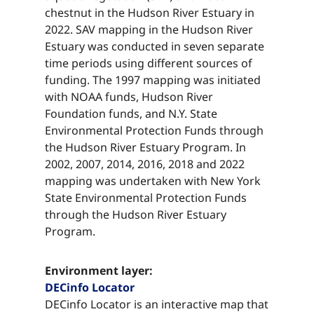
chestnut in the Hudson River Estuary in
2022.​​​​‌ ‍ ​‍​‍‌‍ ‌ ​‍‌‍‍‌‌‍‌ ‌‍‍‌‌‍ ‍​‍​‍​ ‍‍​‍​‍‌ ​ ‌‍​‌‌‍ ‍‌‍‍‌‌ ‌​‌ ‍‌​‍ ‍‌‍‍‌‌‍ ​‍​‍​‍ ​​‍​‍‌‍‍​‌ ​‍‌‍‌‌‌‍‌‍​‍​‍​ ‍‍​‍​‍‌‍‍​‌ ‌​‌ ‌​‌ ​​‌ ​ ​ ‍‍​‍ ​‍ ‌‍​ ‌‍ ‌‌ ​ ​‍ ‍‌‍ ‌‌‍​‌‌‍‍‌‌‍ ‍​‍ ‍​ ​‍​ ​​​ ​‍​ ‌​‌ ​‍‌‍‌‌‌‍‌​‌‍‌‌‌ ​ ‌‍‍‌‌‍‌ ‌‍ ‍​‍ ‍‌ ​‍‌‍‍‌‌ ‌‍‌‍‌‌‌ ​‍‌‍‍ ‌‍‌‌‌‍‌‌‌ ​​‌‍‌‌‌ ​‍​‍ ‍‌‍ ‌ ​‍‌‍‌ ​‍ ‌‍‍‌‌‍ ‍‌ ‌​‌‍‌‌‌‍ ‍‌ ‌​​‍ ‌‍‌‌‌‍‌​‌‍‍‌‌ ‌​​‍ ‌‍ ‌‌‍ ‌‍‌​‌‍‌‌​ ‌‌ ​​‌ ​‍‌‍‌‌‌ ​ ‌‍‌‌‌‍ ‍‌ ‌​‌‍​‌‌ ‌​‌‍‍‌‌‍ ‌‍ ‍​ ‍ ‌‍‍‌‌‍‌​​ ‌​ ​​​ ‌‌​ ‌‌​ ​ ‌‍​‌‌‍​‍‌‍​‌​ ‌‍​‍ ‌‌‍​‍​ ​‍​ ‌‍‌‍‌‌​‍ ‌​ ‌​‌‍‌​​ ‌ ​ ‌‍​‍ ‌​ ‍​​ ‍‌‌‍‌‍​ ‌​​‍ ‌​ ‌​​ ​ ​ ‍​​ ‍​‌‍‌​‌‍​‌​ ‌‍​ ‍‌​ ​ ​ ‌‍​ ‌ ​ ​‍​ ‍ ‌ ‌​‌ ‍‌‌ ​​‌‍‌‌​ ‌‌‍​‌‌ ​‍‌ ‌​‌‍‍‌‌‍​ ‌‍ ​‌‍‌‌​ ‍ ‌ ​​‌‍​‌‌ ‌​‌‍‍​​ ‌‌‍​ ‌‍ ‌‍ ‍‌ ‌​‌‍‌‌‌‍ ‍‌ ‌​​‍‌‌​ ‌‌‌​​‍‌‌ ‌‍‍ ‌‍‌‌‌ ‍‌​‍‌‌​ ​ ‌​‌​​‍‌‌​ ​ ‌​‌​​‍‌‌​ ​‍​ ​‍‌‍​‌​ ‍​‌‍​‌‌‍​‍​ ​ ‌‍​‌‌‍​‌​ ‌​‌‍‌‍​ ‌​​ ​‍​ ​​​‍‌‌​ ​‍​ ​‍​‍‌‌​ ‌‌‌​‌​​‍ ‍‌‍​ ‌‍‍​‌‍‍‌‌‍ ​‌‍‌​‌ ​‍‌‍‌‌‌‍ ‍​‍‌‌​ ‌‌‌​​‍‌‌ ‌‍‍ ‌‍‌‌‌ ‍‌​‍‌‌​ ​ ‌​‌​​‍‌‌​ ​ ‌​‌​​‍‌‌​ ​‍​ ​‍‌‍‌‍‌‍‌​‌‍​ ‌‍‌‍​ ‌‌​ ‌​‌‍​‌‌‍‌‍​ ‍​​ ​​​ ‍‌​ ​​​‍‌‌​ ​‍​ ​‍​‍‌‌​ ‌‌‌​‌​​‍ ‍‌ ‌​‌‍‌‌‌ ‍​‌ ‌​​ ‌‍​‍‌‍​‌‌ ​ ‌‍‌‌‌‌‌‌‌ ​‍‌‍ ​​ ‌‌‍‍​‌ ‌​‌ ‌​‌ ​​‌ ​ ​‍‌‌​ ​ ‌​​‌​‍‌‌​ ​‍‌​‌‍​‍‌‌​ ​‍‌​‌‍‌‍​ ‌‍ ‌‌ ​ ​‍ ‍‌‍ ‌‌‍​‌‌‍‍‌‌‍ ‍​‍ ‍​ ​‍​ ​​​ ​‍​ ‌​‌ ​‍‌‍‌‌‌‍‌​‌‍‌‌‌ ​ ‌‍‍‌‌‍‌ ‌‍ ‍​‍ ‍‌ ​‍‌‍‍‌‌ ‌‍‌‍‌‌‌ ​‍‌‍‍ ‌‍‌‌‌‍‌‌‌ ​​‌‍‌‌‌ ​‍​‍ ‍‌‍ ‌ ​‍‌‍‌ ​‍‌‍‌‍‍‌‌‍‌​​ ‌​ ​​​ ‌‌​ ‌‌​ ​ ‌‍​‌‌‍​‍‌‍​‌​ ‌‍​‍ ‌‌‍​‍​ ​‍​ ‌‍‌‍‌‌​‍ ‌​ ‌​‌‍‌​​ ‌ ​ ‌‍​‍ ‌​ ‍​​ ‍‌‌‍‌‍​ ‌​​‍ ‌​ ‌​​ ​ ​ ‍​​ ‍​‌‍‌​‌‍​‌​ ‌‍​ ‍‌​ ​ ​ ‌‍​ ‌ ​ ​‍​‍‌‍‌ ‌​‌ ‍‌‌ ​​‌‍‌‌​ ‌‌‍​‌‌ ​‍‌ ‌​‌‍‍‌‌‍​ ‌‍ ​‌‍‌‌​‍‌‍‌ ​​‌‍​‌‌ ‌​‌‍‍​​ ‌‌‍​ ‌‍ ‌‍ ‍‌ ‌​‌‍‌‌‌‍ ‍‌ ‌​​‍‌‌​ ‌‌‌​​‍‌‌ ‌‍‍ ‌‍‌‌‌ ‍‌​‍‌‌​ ​ ‌​‌​​‍‌‌​ ​ ‌​‌​​‍‌‌​ ​‍​ ​‍‌‍​‌​ ‍​‌‍​‌‌‍​‍​ ​ ‌‍​‌‌‍​‌​ ‌​‌‍‌‍​ ‌​​ ​‍​ ​​​‍‌‌​ ​‍​ ​‍​‍‌‌​ ‌‌‌​‌​​‍ ‍‌‍​ ‌‍‍​‌‍‍‌‌‍ ​‌‍‌​‌ ​‍‌‍‌‌‌‍ ‍​‍‌‌​ ‌‌‌​​‍‌‌ ‌‍‍ ‌‍‌‌‌ ‍‌​‍‌‌​ ​ ‌​‌​​‍‌‌​ ​ ‌​‌​​‍‌‌​ ​‍​ ​‍‌‍‌‍‌‍‌​‌‍​ ‌‍‌‍​ ‌‌​ ‌​‌‍​‌‌‍‌‍​ ‍​​ ​​​ ‍‌​ ​​​‍‌‌​ ​‍​ ​‍​‍‌‌​ ‌‌‌​‌​​‍ ‍‌ ‌​‌‍‌‌‌ ‍​‌ ‌​​‍‌‍‌ ​​‌‍‌‌‌ ​‍‌ ​ ‌ ​​‌‍‌‌‌‍​ ‌ ‌​‌‍‍‌‌ ‌‍‌‍‌‌​ ‌‌ ​​‌ ‌‌‌‍​‍‌‍ ​‌‍‍‌‌ ​ ‌‍‍​‌‍‌‌‌‍‌​​‍​‍‌ ‌
​​​​‌ ‍ ​‍​‍‌‍ ‌ ​‍‌‍‍‌‌‍‌ ‌‍‍‌‌‍ ‍​‍​‍​ ‍‍​‍​‍‌ ​ ‌‍​‌‌‍ ‍‌‍‍‌‌ ‌​‌ ‍‌​‍ ‍‌‍‍‌‌‍ ​‍​‍​‍ ​​‍​‍‌‍‍​‌ ​‍‌‍‌‌‌‍‌‍​‍​‍​ ‍‍​‍​‍‌‍‍​‌ ‌​‌ ‌​‌ ​​‌ ​ ​ ‍‍​‍ ​‍ ‌‍​ ‌‍ ‌‌ ​ ​‍ ‍‌‍ ‌‌‍​‌‌‍‍‌‌‍ ‍​‍ ‍​ ​‍​ ​​​ ​‍​ ‌​‌ ​‍‌‍‌‌‌‍‌​‌‍‌‌‌ ​ ‌‍‍‌‌‍‌ ‌‍ ‍​‍ ‍‌ ​‍‌‍‍‌‌ ‌‍‌‍‌‌‌ ​‍‌‍‍ ‌‍‌‌‌‍‌‌‌ ​​‌‍‌‌‌ ​‍​‍ ‍‌‍ ‌ ​‍‌‍‌ ​‍ ‌‍‍‌‌‍ ‍‌ ‌​‌‍‌‌‌‍ ‍‌ ‌​​‍ ‌‍‌‌‌‍‌​‌‍‍‌‌ ‌​​‍ ‌‍ ‌‌‍ ‌‍‌​‌‍‌‌​ ‌‌ ​​‌ ​‍‌‍‌‌‌ ​ ‌‍‌‌‌‍ ‍‌ ‌​‌‍​‌‌ ‌​‌‍‍‌‌‍ ‌‍ ‍​ ‍ ‌‍‍‌‌‍‌​​ ‌​ ​​​ ‌‌​ ‌‌​ ​ ‌‍​‌‌‍​‍‌‍​‌​ ‌‍​‍ ‌‌‍​‍​ ​‍​ ‌‍‌‍‌‌​‍ ‌​ ‌​‌‍‌​​ ‌ ​ ‌‍​‍ ‌​ ‍​​ ‍‌‌‍‌‍​ ‌​​‍ ‌​ ‌​​ ​ ​ ‍​​ ‍​‌‍‌​‌‍​‌​ ‌‍​ ‍‌​ ​ ​ ‌‍​ ‌ ​ ​‍​ ‍ ‌ ‌​‌ ‍‌‌ ​​‌‍‌‌​ ‌‌‍​‌‌ ​‍‌ ‌​‌‍‍‌‌‍​ ‌‍ ​‌‍‌‌​ ‍ ‌ ​​‌‍​‌‌ ‌​‌‍‍​​ ‌‌‍​ ‌‍ ‌‍ ‍‌ ‌​‌‍‌‌‌‍ ‍‌ ‌​​‍‌‌​ ‌‌‌​​‍‌‌ ‌‍‍ ‌‍‌‌‌ ‍‌​‍‌‌​ ​ ‌​‌​​‍‌‌​ ​ ‌​‌​​‍‌‌​ ​‍​ ​‍‌‍​‌​ ‍​‌‍​‌‌‍​‍​ ​ ‌‍​‌‌‍​‌​ ‌​‌‍‌‍​ ‌​​ ​‍​ ​​​‍‌‌​ ​‍​ ​‍​‍‌‌​ ‌‌‌​‌​​‍ ‍‌‍​ ‌‍‍​‌‍‍‌‌‍ ​‌‍‌​‌ ​‍‌‍‌‌‌‍ ‍​‍‌‌​ ‌‌‌​​‍‌‌ ‌‍‍ ‌‍‌‌‌ ‍‌​‍‌‌​ ​ ‌​‌​​‍‌‌​ ​ ‌​‌​​‍‌‌​ ​‍​ ​‍‌‍​‍​ ‌‍‌‍‌‍​ ​‌​ ‌​​ ​ ​ ‌​​ ‌​​ ​ ​ ​‍​ ​ ‌‍‌‌​‍‌‌​ ​‍​ ​‍​‍‌‌​ ‌‌‌​‌​​‍ ‍‌ ‌​‌‍‌‌‌ ‍​‌ ‌​​ ‌‍​‍‌‍​‌‌ ​ ‌‍‌‌‌‌‌‌‌ ​‍‌‍ ​​ ‌‌‍‍​‌ ‌​‌ ‌​‌ ​​‌ ​ ​‍‌‌​ ​ ‌​​‌​‍‌‌​ ​‍‌​‌‍​‍‌‌​ ​‍‌​‌‍‌‍​ ‌‍ ‌‌ ​ ​‍ ‍‌‍ ‌‌‍​‌‌‍‍‌‌‍ ‍​‍ ‍​ ​‍​ ​​​ ​‍​ ‌​‌ ​‍‌‍‌‌‌‍‌​‌‍‌‌‌ ​ ‌‍‍‌‌‍‌ ‌‍ ‍​‍ ‍‌ ​‍‌‍‍‌‌ ‌‍‌‍‌‌‌ ​‍‌‍‍ ‌‍‌‌‌‍‌‌‌ ​​‌‍‌‌‌ ​‍​‍ ‍‌‍ ‌ ​‍‌‍‌ ​‍‌‍‌‍‍‌‌‍‌​​ ‌​ ​​​ ‌‌​ ‌‌​ ​ ‌‍​‌‌‍​‍‌‍​‌​ ‌‍​‍ ‌‌‍​‍​ ​‍​ ‌‍‌‍‌‌​‍ ‌​ ‌​‌‍‌​​ ‌ ​ ‌‍​‍ ‌​ ‍​​ ‍‌‌‍‌‍​ ‌​​‍ ‌​ ‌​​ ​ ​ ‍​​ ‍​‌‍‌​‌‍​‌​ ‌‍​ ‍‌​ ​ ​ ‌‍​ ‌ ​ ​‍​‍‌‍‌ ‌​‌ ‍‌‌ ​​‌‍‌‌​ ‌‌‍​‌‌ ​‍‌ ‌​‌‍‍‌‌‍​ ‌‍ ​‌‍‌‌​‍‌‍‌ ​​‌‍​‌‌ ‌​‌‍‍​​ ‌‌‍​ ‌‍ ‌‍ ‍‌ ‌​‌‍‌‌‌‍ ‍‌ ‌​​‍‌‌​ ‌‌‌​​‍‌‌ ‌‍‍ ‌‍‌‌‌ ‍‌​‍‌‌​ ​ ‌​‌​​‍‌‌​ ​ ‌​‌​​‍‌‌​ ​‍​ ​‍‌‍​‌​ ‍​‌‍​‌‌‍​‍​ ​ ‌‍​‌‌‍​‌​ ‌​‌‍‌‍​ ‌​​ ​‍​ ​​​‍‌‌​ ​‍​ ​‍​‍‌‌​ ‌‌‌​‌​​‍ ‍‌‍​ ‌‍‍​‌‍‍‌‌‍ ​‌‍‌​‌ ​‍‌‍‌‌‌‍ ‍​‍‌‌​ ‌‌‌​​‍‌‌ ‌‍‍ ‌‍‌‌‌ ‍‌​‍‌‌​ ​ ‌​‌​​‍‌‌​ ​ ‌​‌​​‍‌‌​ ​‍​ ​‍‌‍​‍​ ‌‍‌‍‌‍​ ​‌​ ‌​​ ​ ​ ‌​​ ‌​​ ​ ​ ​‍​ ​ ‌‍‌‌​‍‌‌​ ​‍​ ​‍​‍‌‌​ ‌‌‌​‌​​‍ ‍‌ ‌​‌‍‌‌‌ ‍​‌ ‌​​‍‌‍‌ ​​‌‍‌‌‌ ​‍‌ ​ ‌ ​​‌‍‌‌‌‍​ ‌ ‌​‌‍‍‌‌ ‌‍‌‍‌‌​ ‌‌ ​​‌ ‌‌‌‍​‍‌‍ ​‌‍‍‌‌ ​ ‌‍‍​‌‍‌‌‌‍‌​​‍​‍‌ ‌
SAV mapping in the Hudson River
Estuary was conducted in seven separate
time periods using different sources of
funding. The 1997 mapping was initiated
with NOAA funds, Hudson River
Foundation funds, and N.Y. State
Environmental Protection Funds through
the Hudson River Estuary Program. In
2002, 2007, 2014, 2016, 2018 and 2022
mapping was undertaken with New York
State Environmental Protection Funds
through the Hudson River Estuary
Program.​​​​‌ ‍ ​‍​‍‌‍ ‌ ​‍‌‍‍‌‌‍‌ ‌‍‍‌‌‍ ‍​‍​‍​ ‍‍​‍​‍‌ ​ ‌‍​‌‌‍ ‍‌‍‍‌‌ ‌​‌ ‍‌​‍ ‍‌‍‍‌‌‍ ​‍​‍​‍ ​​‍​‍‌‍‍​‌ ​‍‌‍‌‌‌‍‌‍​‍​‍​ ‍‍​‍​‍‌‍‍​‌ ‌​‌ ‌​‌ ​​‌ ​ ​ ‍‍​‍ ​‍ ‌‍​ ‌‍ ‌‌ ​ ​‍ ‍‌‍ ‌‌‍​‌‌‍‍‌‌‍ ‍​‍ ‍​ ​‍​ ​​​ ​‍​ ‌​‌ ​‍‌‍‌‌‌‍‌​‌‍‌‌‌ ​ ‌‍‍‌‌‍‌ ‌‍ ‍​‍ ‍‌ ​‍‌‍‍‌‌ ‌‍‌‍‌‌‌ ​‍‌‍‍ ‌‍‌‌‌‍‌‌‌ ​​‌‍‌‌‌ ​‍​‍ ‍‌‍ ‌ ​‍‌‍‌ ​‍ ‌‍‍‌‌‍ ‍‌ ‌​‌‍‌‌‌‍ ‍‌ ‌​​‍ ‌‍‌‌‌‍‌​‌‍‍‌‌ ‌​​‍ ‌‍ ‌‌‍ ‌‍‌​‌‍‌‌​ ‌‌ ​​‌ ​‍‌‍‌‌‌ ​ ‌‍‌‌‌‍ ‍‌ ‌​‌‍​‌‌ ‌​‌‍‍‌‌‍ ‌‍ ‍​ ‍ ‌‍‍‌‌‍‌​​ ‌​ ​​​ ‌‌​ ‌‌​ ​ ‌‍​‌‌‍​‍‌‍​‌​ ‌‍​‍ ‌‌‍​‍​ ​‍​ ‌‍‌‍‌‌​‍ ‌​ ‌​‌‍‌​​ ‌ ​ ‌‍​‍ ‌​ ‍​​ ‍‌‌‍‌‍​ ‌​​‍ ‌​ ‌​​ ​ ​ ‍​​ ‍​‌‍‌​‌‍​‌​ ‌‍​ ‍‌​ ​ ​ ‌‍​ ‌ ​ ​‍​ ‍ ‌ ‌​‌ ‍‌‌ ​​‌‍‌‌​ ‌‌‍​‌‌ ​‍‌ ‌​‌‍‍‌‌‍​ ‌‍ ​‌‍‌‌​ ‍ ‌ ​​‌‍​‌‌ ‌​‌‍‍​​ ‌‌‍​ ‌‍ ‌‍ ‍‌ ‌​‌‍‌‌‌‍ ‍‌ ‌​​‍‌‌​ ‌‌‌​​‍‌‌ ‌‍‍ ‌‍‌‌‌ ‍‌​‍‌‌​ ​ ‌​‌​​‍‌‌​ ​ ‌​‌​​‍‌‌​ ​‍​ ​‍‌‍​‌​ ‍​‌‍​‌‌‍​‍​ ​ ‌‍​‌‌‍​‌​ ‌​‌‍‌‍​ ‌​​ ​‍​ ​​​‍‌‌​ ​‍​ ​‍​‍‌‌​ ‌‌‌​‌​​‍ ‍‌‍​ ‌‍‍​‌‍‍‌‌‍ ​‌‍‌​‌ ​‍‌‍‌‌‌‍ ‍​‍‌‌​ ‌‌‌​​‍‌‌ ‌‍‍ ‌‍‌‌‌ ‍‌​‍‌‌​ ​ ‌​‌​​‍‌‌​ ​ ‌​‌​​‍‌‌​ ​‍​ ​‍‌‍​‍‌‍‌‌​ ​​​ ​‍​ ​‌​ ‍‌​ ‌​​ ‌ ​ ‍‌​ ​​​ ​​​ ‍​​‍‌‌​ ​‍​ ​‍​‍‌‌​ ‌‌‌​‌​​‍ ‍‌ ‌​‌‍‌‌‌ ‍​‌ ‌​​ ‌‍​‍‌‍​‌‌ ​ ‌‍‌‌‌‌‌‌‌ ​‍‌‍ ​​ ‌‌‍‍​‌ ‌​‌ ‌​‌ ​​‌ ​ ​‍‌‌​ ​ ‌​​‌​‍‌‌​ ​‍‌​‌‍​‍‌‌​ ​‍‌​‌‍‌‍​ ‌‍ ‌‌ ​ ​‍ ‍‌‍ ‌‌‍​‌‌‍‍‌‌‍ ‍​‍ ‍​ ​‍​ ​​​ ​‍​ ‌​‌ ​‍‌‍‌‌‌‍‌​‌‍‌‌‌ ​ ‌‍‍‌‌‍‌ ‌‍ ‍​‍ ‍‌ ​‍‌‍‍‌‌ ‌‍‌‍‌‌‌ ​‍‌‍‍ ‌‍‌‌‌‍‌‌‌ ​​‌‍‌‌‌ ​‍​‍ ‍‌‍ ‌ ​‍‌‍‌ ​‍‌‍‌‍‍‌‌‍‌​​ ‌​ ​​​ ‌‌​ ‌‌​ ​ ‌‍​‌‌‍​‍‌‍​‌​ ‌‍​‍ ‌‌‍​‍​ ​‍​ ‌‍‌‍‌‌​‍ ‌​ ‌​‌‍‌​​ ‌ ​ ‌‍​‍ ‌​ ‍​​ ‍‌‌‍‌‍​ ‌​​‍ ‌​ ‌​​ ​ ​ ‍​​ ‍​‌‍‌​‌‍​‌​ ‌‍​ ‍‌​ ​ ​ ‌‍​ ‌ ​ ​‍​‍‌‍‌ ‌​‌ ‍‌‌ ​​‌‍‌‌​ ‌‌‍​‌‌ ​‍‌ ‌​‌‍‍‌‌‍​ ‌‍ ​‌‍‌‌​‍‌‍‌ ​​‌‍​‌‌ ‌​‌‍‍​​ ‌‌‍​ ‌‍ ‌‍ ‍‌ ‌​‌‍‌‌‌‍ ‍‌ ‌​​‍‌‌​ ‌‌‌​​‍‌‌ ‌‍‍ ‌‍‌‌‌ ‍‌​‍‌‌​ ​ ‌​‌​​‍‌‌​ ​ ‌​‌​​‍‌‌​ ​‍​ ​‍‌‍​‌​ ‍​‌‍​‌‌‍​‍​ ​ ‌‍​‌‌‍​‌​ ‌​‌‍‌‍​ ‌​​ ​‍​ ​​​‍‌‌​ ​‍​ ​‍​‍‌‌​ ‌‌‌​‌​​‍ ‍‌‍​ ‌‍‍​‌‍‍‌‌‍ ​‌‍‌​‌ ​‍‌‍‌‌‌‍ ‍​‍‌‌​ ‌‌‌​​‍‌‌ ‌‍‍ ‌‍‌‌‌ ‍‌​‍‌‌​ ​ ‌​‌​​‍‌‌​ ​ ‌​‌​​‍‌‌​ ​‍​ ​‍‌‍​‍‌‍‌‌​ ​​​ ​‍​ ​‌​ ‍‌​ ‌​​ ‌ ​ ‍‌​ ​​​ ​​​ ‍​​‍‌‌​ ​‍​ ​‍​‍‌‌​ ‌‌‌​‌​​‍ ‍‌ ‌​‌‍‌‌‌ ‍​‌ ‌​​‍‌‍‌ ​​‌‍‌‌‌ ​‍‌ ​ ‌ ​​‌‍‌‌‌‍​ ‌ ‌​‌‍‍‌‌ ‌‍‌‍‌‌​ ‌‌ ​​‌ ‌‌‌‍​‍‌‍ ​‌‍‍‌‌ ​ ‌‍‍​‌‍‌‌‌‍‌​​‍​‍‌ ‌
Environment layer:
DECinfo Locator​​​​‌ ‍ ​‍​‍‌‍ ‌ ​‍‌‍‍‌‌‍‌ ‌‍‍‌‌‍ ‍​‍​‍​ ‍‍​‍​‍‌ ​ ‌‍​‌‌‍ ‍‌‍‍‌‌ ‌​‌ ‍‌​‍ ‍‌‍‍‌‌‍ ​‍​‍​‍ ​​‍​‍‌‍‍​‌ ​‍‌‍‌‌‌‍‌‍​‍​‍​ ‍‍​‍​‍‌‍‍​‌ ‌​‌ ‌​‌ ​​‌ ​ ​ ‍‍​‍ ​‍ ‌‍​ ‌‍ ‌‌ ​ ​‍ ‍‌‍ ‌‌‍​‌‌‍‍‌‌‍ ‍​‍ ‍​ ​‍​ ​​​ ​‍​ ‌​‌ ​‍‌‍‌‌‌‍‌​‌‍‌‌‌ ​ ‌‍‍‌‌‍‌ ‌‍ ‍​‍ ‍‌ ​‍‌‍‍‌‌ ‌‍‌‍‌‌‌ ​‍‌‍‍ ‌‍‌‌‌‍‌‌‌ ​​‌‍‌‌‌ ​‍​‍ ‍‌‍ ‌ ​‍‌‍‌ ​‍ ‌‍‍‌‌‍ ‍‌ ‌​‌‍‌‌‌‍ ‍‌ ‌​​‍ ‌‍‌‌‌‍‌​‌‍‍‌‌ ‌​​‍ ‌‍ ‌‌‍ ‌‍‌​‌‍‌‌​ ‌‌ ​​‌ ​‍‌‍‌‌‌ ​ ‌‍‌‌‌‍ ‍‌ ‌​‌‍​‌‌ ‌​‌‍‍‌‌‍ ‌‍ ‍​ ‍ ‌‍‍‌‌‍‌​​ ‌​ ​​​ ‌‌​ ‌‌​ ​ ‌‍​‌‌‍​‍‌‍​‌​ ‌‍​‍ ‌‌‍​‍​ ​‍​ ‌‍‌‍‌‌​‍ ‌​ ‌​‌‍‌​​ ‌ ​ ‌‍​‍ ‌​ ‍​​ ‍‌‌‍‌‍​ ‌​​‍ ‌​ ‌​​ ​ ​ ‍​​ ‍​‌‍‌​‌‍​‌​ ‌‍​ ‍‌​ ​ ​ ‌‍​ ‌ ​ ​‍​ ‍ ‌ ‌​‌ ‍‌‌ ​​‌‍‌‌​ ‌‌‍​‌‌ ​‍‌ ‌​‌‍‍‌‌‍​ ‌‍ ​‌‍‌‌​ ‍ ‌ ​​‌‍​‌‌ ‌​‌‍‍​​ ‌‌‍​ ‌‍ ‌‍ ‍‌ ‌​‌‍‌‌‌‍ ‍‌ ‌​​‍‌‌​ ‌‌‌​​‍‌‌ ‌‍‍ ‌‍‌‌‌ ‍‌​‍‌‌​ ​ ‌​‌​​‍‌‌​ ​ ‌​‌​​‍‌‌​ ​‍​ ​‍​ ​‍​ ​ ‌‍‌‍​ ​‍​ ‌‍‌‍​‍​ ‍​​ ‍‌​ ‍‌​ ‌​​ ​​​ ​‍​‍‌‌​ ​‍​ ​‍​‍‌‌​ ‌‌‌​‌​​‍ ‍‌‍​ ‌‍‍​‌‍‍‌‌‍ ​‌‍‌​‌ ​‍‌‍‌‌‌‍ ‍​‍‌‌​ ‌‌‌​​‍‌‌ ‌‍‍ ‌‍‌‌‌ ‍‌​‍‌‌​ ​ ‌​‌​​‍‌‌​ ​ ‌​‌​​‍‌‌​ ​‍​ ​‍‌‍‌‍​ ‌​​ ‌​​ ‌​​ ​ ​ ‌‌‌‍​ ‌‍​ ​ ​‍​ ‍​​ ​ ‌‍‌‍​‍‌‌​ ​‍​ ​‍​‍‌‌​ ‌‌‌​‌​​‍ ‍‌ ‌​‌‍‌‌‌ ‍​‌ ‌​​ ‌‍​‍‌‍​‌‌ ​ ‌‍‌‌‌‌‌‌‌ ​‍‌‍ ​​ ‌‌‍‍​‌ ‌​‌ ‌​‌ ​​‌ ​ ​‍‌‌​ ​ ‌​​‌​‍‌‌​ ​‍‌​‌‍​‍‌‌​ ​‍‌​‌‍‌‍​ ‌‍ ‌‌ ​ ​‍ ‍‌‍ ‌‌‍​‌‌‍‍‌‌‍ ‍​‍ ‍​ ​‍​ ​​​ ​‍​ ‌​‌ ​‍‌‍‌‌‌‍‌​‌‍‌‌‌ ​ ‌‍‍‌‌‍‌ ‌‍ ‍​‍ ‍‌ ​‍‌‍‍‌‌ ‌‍‌‍‌‌‌ ​‍‌‍‍ ‌‍‌‌‌‍‌‌‌ ​​‌‍‌‌‌ ​‍​‍ ‍‌‍ ‌ ​‍‌‍‌ ​‍‌‍‌‍‍‌‌‍‌​​ ‌​ ​​​ ‌‌​ ‌‌​ ​ ‌‍​‌‌‍​‍‌‍​‌​ ‌‍​‍ ‌‌‍​‍​ ​‍​ ‌‍‌‍‌‌​‍ ‌​ ‌​‌‍‌​​ ‌ ​ ‌‍​‍ ‌​ ‍​​ ‍‌‌‍‌‍​ ‌​​‍ ‌​ ‌​​ ​ ​ ‍​​ ‍​‌‍‌​‌‍​‌​ ‌‍​ ‍‌​ ​ ​ ‌‍​ ‌ ​ ​‍​‍‌‍‌ ‌​‌ ‍‌‌ ​​‌‍‌‌​ ‌‌‍​‌‌ ​‍‌ ‌​‌‍‍‌‌‍​ ‌‍ ​‌‍‌‌​‍‌‍‌ ​​‌‍​‌‌ ‌​‌‍‍​​ ‌‌‍​ ‌‍ ‌‍ ‍‌ ‌​‌‍‌‌‌‍ ‍‌ ‌​​‍‌‌​ ‌‌‌​​‍‌‌ ‌‍‍ ‌‍‌‌‌ ‍‌​‍‌‌​ ​ ‌​‌​​‍‌‌​ ​ ‌​‌​​‍‌‌​ ​‍​ ​‍​ ​‍​ ​ ‌‍‌‍​ ​‍​ ‌‍‌‍​‍​ ‍​​ ‍‌​ ‍‌​ ‌​​ ​​​ ​‍​‍‌‌​ ​‍​ ​‍​‍‌‌​ ‌‌‌​‌​​‍ ‍‌‍​ ‌‍‍​‌‍‍‌‌‍ ​‌‍‌​‌ ​‍‌‍‌‌‌‍ ‍​‍‌‌​ ‌‌‌​​‍‌‌ ‌‍‍ ‌‍‌‌‌ ‍‌​‍‌‌​ ​ ‌​‌​​‍‌‌​ ​ ‌​‌​​‍‌‌​ ​‍​ ​‍‌‍‌‍​ ‌​​ ‌​​ ‌​​ ​ ​ ‌‌‌‍​ ‌‍​ ​ ​‍​ ‍​​ ​ ‌‍‌‍​‍‌‌​ ​‍​ ​‍​‍‌‌​ ‌‌‌​‌​​‍ ‍‌ ‌​‌‍‌‌‌ ‍​‌ ‌​​‍‌‍‌ ​​‌‍‌‌‌ ​‍‌ ​ ‌ ​​‌‍‌‌‌‍​ ‌ ‌​‌‍‍‌‌ ‌‍‌‍‌‌​ ‌‌ ​​‌ ‌‌‌‍​‍‌‍ ​‌‍‍‌‌ ​ ‌‍‍​‌‍‌‌‌‍‌​​‍​‍‌ ‌
DECinfo Locator is an interactive map that