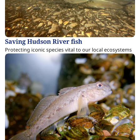
Saving Hudson River fish​​​​‌ ‍ ​‍​‍‌‍ ‌ ​‍‌‍‍‌‌‍‌ ‌‍‍‌‌‍ ‍​‍​‍​ ‍‍​‍​‍‌ ​ ‌‍​‌‌‍ ‍‌‍‍‌‌ ‌​‌ ‍‌​‍ ‍‌‍‍‌‌‍ ​‍​‍​‍ ​​‍​‍‌‍‍​‌ ​‍‌‍‌‌‌‍‌‍​‍​‍​ ‍‍​‍​‍‌‍‍​‌ ‌​‌ ‌​‌ ​​‌ ​ ​ ‍‍​‍ ​‍ ‌‍​ ‌‍ ‌‌ ​ ​‍ ‍‌‍ ‌‌‍​‌‌‍‍‌‌‍ ‍​‍ ‍​ ​‍​ ​​​ ​‍​ ‌​‌ ​‍‌‍‌‌‌‍‌​‌‍‌‌‌ ​ ‌‍‍‌‌‍‌ ‌‍ ‍​‍ ‍‌ ​‍‌‍‍‌‌ ‌‍‌‍‌‌‌ ​‍‌‍‍ ‌‍‌‌‌‍‌‌‌ ​​‌‍‌‌‌ ​‍​‍ ‍‌‍ ‌ ​‍‌‍‌ ​‍ ‌‍‍‌‌‍ ‍‌ ‌​‌‍‌‌‌‍ ‍‌ ‌​​‍ ‌‍‌‌‌‍‌​‌‍‍‌‌ ‌​​‍ ‌‍ ‌‌‍ ‌‍‌​‌‍‌‌​ ‌‌ ​​‌ ​‍‌‍‌‌‌ ​ ‌‍‌‌‌‍ ‍‌ ‌​‌‍​‌‌ ‌​‌‍‍‌‌‍ ‌‍ ‍​ ‍ ‌‍‍‌‌‍‌​​ ‌‌‍​ ​ ​ ‌‍​‌​ ‌ ‌‍‌​​ ‌​​ ‌ ‌‍​‌​‍ ‌​ ​ ‌‍‌‍​ ‍‌​ ‌‍​‍ ‌​ ‌​‌‍​‌‌‍​‌‌‍‌‍​‍ ‌​ ‍‌​ ​‌​ ‍‌‌‍​‍​‍ ‌‌‍‌​‌‍​ ‌‍‌‌‌‍​‍​ ​‍​ ​‍​ ​​​ ‌ ‌‍​ ‌‍​‍‌‍‌​​ ​‍​ ‍ ‌ ‌​‌ ‍‌‌ ​​‌‍‌‌​ ‌‌‍​ ‌‍​‌‌‍ ‌‌ ​​‌‍​‌‌‍‍‌‌‍‌ ‌‍ ‍​ ‍ ‌ ​​‌‍​‌‌ ‌​‌‍‍​​ ‌‌ ‌​‌‍‍‌‌ ‌​‌‍ ​‌‍‌‌​ ‌‍​‍‌‍​‌‌ ​ ‌‍‌‌‌‌‌‌‌ ​‍‌‍ ​​ ‌‌‍‍​‌ ‌​‌ ‌​‌ ​​‌ ​ ​‍‌‌​ ​ ‌​​‌​‍‌‌​ ​‍‌​‌‍​‍‌‌​ ​‍‌​‌‍‌‍​ ‌‍ ‌‌ ​ ​‍ ‍‌‍ ‌‌‍​‌‌‍‍‌‌‍ ‍​‍ ‍​ ​‍​ ​​​ ​‍​ ‌​‌ ​‍‌‍‌‌‌‍‌​‌‍‌‌‌ ​ ‌‍‍‌‌‍‌ ‌‍ ‍​‍ ‍‌ ​‍‌‍‍‌‌ ‌‍‌‍‌‌‌ ​‍‌‍‍ ‌‍‌‌‌‍‌‌‌ ​​‌‍‌‌‌ ​‍​‍ ‍‌‍ ‌ ​‍‌‍‌ ​‍‌‍‌‍‍‌‌‍‌​​ ‌‌‍​ ​ ​ ‌‍​‌​ ‌ ‌‍‌​​ ‌​​ ‌ ‌‍​‌​‍ ‌​ ​ ‌‍‌‍​ ‍‌​ ‌‍​‍ ‌​ ‌​‌‍​‌‌‍​‌‌‍‌‍​‍ ‌​ ‍‌​ ​‌​ ‍‌‌‍​‍​‍ ‌‌‍‌​‌‍​ ‌‍‌‌‌‍​‍​ ​‍​ ​‍​ ​​​ ‌ ‌‍​ ‌‍​‍‌‍‌​​ ​‍​‍‌‍‌ ‌​‌ ‍‌‌ ​​‌‍‌‌​ ‌‌‍​ ‌‍​‌‌‍ ‌‌ ​​‌‍​‌‌‍‍‌‌‍‌ ‌‍ ‍​‍‌‍‌ ​​‌‍​‌‌ ‌​‌‍‍​​ ‌‌ ‌​‌‍‍‌‌ ‌​‌‍ ​‌‍‌‌​‍‌‍‌ ​​‌‍‌‌‌ ​‍‌ ​ ‌ ​​‌‍‌‌‌‍​ ‌ ‌​‌‍‍‌‌ ‌‍‌‍‌‌​ ‌‌ ​​‌ ‌‌‌‍​‍‌‍ ​‌‍‍‌‌ ​ ‌‍‍​‌‍‌‌‌‍‌​​‍​‍‌ ‌
Protecting iconic species vital to our local ecosystems​​​​‌ ‍ ​‍​‍‌‍ ‌ ​‍‌‍‍‌‌‍‌ ‌‍‍‌‌‍ ‍​‍​‍​ ‍‍​‍​‍‌ ​ ‌‍​‌‌‍ ‍‌‍‍‌‌ ‌​‌ ‍‌​‍ ‍‌‍‍‌‌‍ ​‍​‍​‍ ​​‍​‍‌‍‍​‌ ​‍‌‍‌‌‌‍‌‍​‍​‍​ ‍‍​‍​‍‌‍‍​‌ ‌​‌ ‌​‌ ​​‌ ​ ​ ‍‍​‍ ​‍ ‌‍​ ‌‍ ‌‌ ​ ​‍ ‍‌‍ ‌‌‍​‌‌‍‍‌‌‍ ‍​‍ ‍​ ​‍​ ​​​ ​‍​ ‌​‌ ​‍‌‍‌‌‌‍‌​‌‍‌‌‌ ​ ‌‍‍‌‌‍‌ ‌‍ ‍​‍ ‍‌ ​‍‌‍‍‌‌ ‌‍‌‍‌‌‌ ​‍‌‍‍ ‌‍‌‌‌‍‌‌‌ ​​‌‍‌‌‌ ​‍​‍ ‍‌‍ ‌ ​‍‌‍‌ ​‍ ‌‍‍‌‌‍ ‍‌ ‌​‌‍‌‌‌‍ ‍‌ ‌​​‍ ‌‍‌‌‌‍‌​‌‍‍‌‌ ‌​​‍ ‌‍ ‌‌‍ ‌‍‌​‌‍‌‌​ ‌‌ ​​‌ ​‍‌‍‌‌‌ ​ ‌‍‌‌‌‍ ‍‌ ‌​‌‍​‌‌ ‌​‌‍‍‌‌‍ ‌‍ ‍​ ‍ ‌‍‍‌‌‍‌​​ ‌‌‍​ ​ ​ ‌‍​‌​ ‌ ‌‍‌​​ ‌​​ ‌ ‌‍​‌​‍ ‌​ ​ ‌‍‌‍​ ‍‌​ ‌‍​‍ ‌​ ‌​‌‍​‌‌‍​‌‌‍‌‍​‍ ‌​ ‍‌​ ​‌​ ‍‌‌‍​‍​‍ ‌‌‍‌​‌‍​ ‌‍‌‌‌‍​‍​ ​‍​ ​‍​ ​​​ ‌ ‌‍​ ‌‍​‍‌‍‌​​ ​‍​ ‍ ‌ ‌​‌ ‍‌‌ ​​‌‍‌‌​ ‌‌‍​ ‌‍​‌‌‍ ‌‌ ​​‌‍​‌‌‍‍‌‌‍‌ ‌‍ ‍​ ‍ ‌ ​​‌‍​‌‌ ‌​‌‍‍​​ ‌‌ ​ ‌‍‍​‌‍ ‌ ​‍‌ ‌​‌​‌​‌‍‌‌‌ ​ ‌‍​ ‌ ​‍‌‍‍‌‌ ​​‌ ‌​‌‍‍‌‌‍ ‌‍ ‍​ ‌‍​‍‌‍​‌‌ ​ ‌‍‌‌‌‌‌‌‌ ​‍‌‍ ​​ ‌‌‍‍​‌ ‌​‌ ‌​‌ ​​‌ ​ ​‍‌‌​ ​ ‌​​‌​‍‌‌​ ​‍‌​‌‍​‍‌‌​ ​‍‌​‌‍‌‍​ ‌‍ ‌‌ ​ ​‍ ‍‌‍ ‌‌‍​‌‌‍‍‌‌‍ ‍​‍ ‍​ ​‍​ ​​​ ​‍​ ‌​‌ ​‍‌‍‌‌‌‍‌​‌‍‌‌‌ ​ ‌‍‍‌‌‍‌ ‌‍ ‍​‍ ‍‌ ​‍‌‍‍‌‌ ‌‍‌‍‌‌‌ ​‍‌‍‍ ‌‍‌‌‌‍‌‌‌ ​​‌‍‌‌‌ ​‍​‍ ‍‌‍ ‌ ​‍‌‍‌ ​‍‌‍‌‍‍‌‌‍‌​​ ‌‌‍​ ​ ​ ‌‍​‌​ ‌ ‌‍‌​​ ‌​​ ‌ ‌‍​‌​‍ ‌​ ​ ‌‍‌‍​ ‍‌​ ‌‍​‍ ‌​ ‌​‌‍​‌‌‍​‌‌‍‌‍​‍ ‌​ ‍‌​ ​‌​ ‍‌‌‍​‍​‍ ‌‌‍‌​‌‍​ ‌‍‌‌‌‍​‍​ ​‍​ ​‍​ ​​​ ‌ ‌‍​ ‌‍​‍‌‍‌​​ ​‍​‍‌‍‌ ‌​‌ ‍‌‌ ​​‌‍‌‌​ ‌‌‍​ ‌‍​‌‌‍ ‌‌ ​​‌‍​‌‌‍‍‌‌‍‌ ‌‍ ‍​‍‌‍‌ ​​‌‍​‌‌ ‌​‌‍‍​​ ‌‌ ​ ‌‍‍​‌‍ ‌ ​‍‌ ‌​‌​‌​‌‍‌‌‌ ​ ‌‍​ ‌ ​‍‌‍‍‌‌ ​​‌ ‌​‌‍‍‌‌‍ ‌‍ ‍​‍‌‍‌ ​​‌‍‌‌‌ ​‍‌ ​ ‌ ​​‌‍‌‌‌‍​ ‌ ‌​‌‍‍‌‌ ‌‍‌‍‌‌​ ‌‌ ​​‌ ‌‌‌‍​‍‌‍ ​‌‍‍‌‌ ​ ‌‍‍​‌‍‌‌‌‍‌​​‍​‍‌ ‌