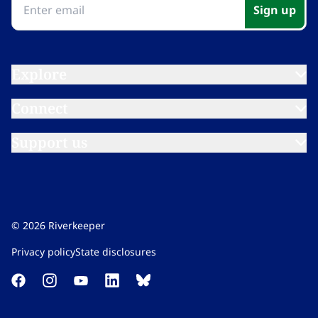
Sign up​​​​‌ ‍ ​‍​‍‌‍ ‌ ​‍‌‍‍‌‌‍‌ ‌‍‍‌‌‍ ‍​‍​‍​ ‍‍​‍​‍‌ ​ ‌‍​‌‌‍ ‍‌‍‍‌‌ ‌​‌ ‍‌​‍ ‍‌‍‍‌‌‍ ​‍​‍​‍ ​​‍​‍‌‍‍​‌ ​‍‌‍‌‌‌‍‌‍​‍​‍​ ‍‍​‍​‍‌‍‍​‌ ‌​‌ ‌​‌ ​​‌ ​ ​ ‍‍​‍ ​‍ ‌‍​ ‌‍ ‌‌ ​ ​‍ ‍‌‍ ‌‌‍​‌‌‍‍‌‌‍ ‍​‍ ‍​ ​‍​ ​​​ ​‍​ ‌​‌ ​‍‌‍‌‌‌‍‌​‌‍‌‌‌ ​ ‌‍‍‌‌‍‌ ‌‍ ‍​‍ ‍‌ ​‍‌‍‍‌‌ ‌‍‌‍‌‌‌ ​‍‌‍‍ ‌‍‌‌‌‍‌‌‌ ​​‌‍‌‌‌ ​‍​‍ ‍‌‍ ‌ ​‍‌‍‌ ​‍ ‌‍‍‌‌‍ ‍‌ ‌​‌‍‌‌‌‍ ‍‌ ‌​​‍ ‌‍‌‌‌‍‌​‌‍‍‌‌ ‌​​‍ ‌‍ ‌‌‍ ‌‍‌​‌‍‌‌​ ‌‌ ​​‌ ​‍‌‍‌‌‌ ​ ‌‍‌‌‌‍ ‍‌ ‌​‌‍​‌‌ ‌​‌‍‍‌‌‍ ‌‍ ‍​ ‍ ‌‍‍‌‌‍‌​​ ‌‌‍‌‍‌‍ ‌‍ ‌ ‌​‌‍‌‌‌ ​‍​ ‍ ‌ ‌​‌ ‍‌‌ ​​‌‍‌‌​ ‌‌‍‌‍‌‍ ‌‍ ‌ ‌​‌‍‌‌‌ ​‍​ ‍ ‌ ​​‌‍​‌‌ ‌​‌‍‍​​ ‌‌‍ ‍‌‍‌‌‌ ‌ ‌ ​ ‌‍ ​‌‍‌‌‌ ‌​‌ ‌​‌‍‌‌‌ ​‍​‍ ‍‌‍​‍‌ ‌‌‌ ‌​‌ ‌​‌‍ ‌‍ ‍‌​ ​‌‍​‌‌‍​‍‌‍‌‌‌‍ ​​ ‌‍​‍‌‍​‌‌ ​ ‌‍‌‌‌‌‌‌‌ ​‍‌‍ ​​ ‌‌‍‍​‌ ‌​‌ ‌​‌ ​​‌ ​ ​‍‌‌​ ​ ‌​​‌​‍‌‌​ ​‍‌​‌‍​‍‌‌​ ​‍‌​‌‍‌‍​ ‌‍ ‌‌ ​ ​‍ ‍‌‍ ‌‌‍​‌‌‍‍‌‌‍ ‍​‍ ‍​ ​‍​ ​​​ ​‍​ ‌​‌ ​‍‌‍‌‌‌‍‌​‌‍‌‌‌ ​ ‌‍‍‌‌‍‌ ‌‍ ‍​‍ ‍‌ ​‍‌‍‍‌‌ ‌‍‌‍‌‌‌ ​‍‌‍‍ ‌‍‌‌‌‍‌‌‌ ​​‌‍‌‌‌ ​‍​‍ ‍‌‍ ‌ ​‍‌‍‌ ​‍‌‍‌‍‍‌‌‍‌​​ ‌‌‍‌‍‌‍ ‌‍ ‌ ‌​‌‍‌‌‌ ​‍​‍‌‍‌ ‌​‌ ‍‌‌ ​​‌‍‌‌​ ‌‌‍‌‍‌‍ ‌‍ ‌ ‌​‌‍‌‌‌ ​‍​‍‌‍‌ ​​‌‍​‌‌ ‌​‌‍‍​​ ‌‌‍ ‍‌‍‌‌‌ ‌ ‌ ​ ‌‍ ​‌‍‌‌‌ ‌​‌ ‌​‌‍‌‌‌ ​‍​‍ ‍‌‍​‍‌ ‌‌‌ ‌​‌ ‌​‌‍ ‌‍ ‍‌​ ​‌‍​‌‌‍​‍‌‍‌‌‌‍ ​​‍‌‍‌ ​​‌‍‌‌‌ ​‍‌ ​ ‌ ​​‌‍‌‌‌‍​ ‌ ‌​‌‍‍‌‌ ‌‍‌‍‌‌​ ‌‌ ​​‌ ‌‌‌‍​‍‌‍ ​‌‍‍‌‌ ​ ‌‍‍​‌‍‌‌‌‍‌​​‍​‍‌ ‌
Explore​​​​‌ ‍ ​‍​‍‌‍ ‌ ​‍‌‍‍‌‌‍‌ ‌‍‍‌‌‍ ‍​‍​‍​ ‍‍​‍​‍‌ ​ ‌‍​‌‌‍ ‍‌‍‍‌‌ ‌​‌ ‍‌​‍ ‍‌‍‍‌‌‍ ​‍​‍​‍ ​​‍​‍‌‍‍​‌ ​‍‌‍‌‌‌‍‌‍​‍​‍​ ‍‍​‍​‍‌‍‍​‌ ‌​‌ ‌​‌ ​​‌ ​ ​ ‍‍​‍ ​‍ ‌‍​ ‌‍ ‌‌ ​ ​‍ ‍‌‍ ‌‌‍​‌‌‍‍‌‌‍ ‍​‍ ‍​ ​‍​ ​​​ ​‍​ ‌​‌ ​‍‌‍‌‌‌‍‌​‌‍‌‌‌ ​ ‌‍‍‌‌‍‌ ‌‍ ‍​‍ ‍‌ ​‍‌‍‍‌‌ ‌‍‌‍‌‌‌ ​‍‌‍‍ ‌‍‌‌‌‍‌‌‌ ​​‌‍‌‌‌ ​‍​‍ ‍‌‍ ‌ ​‍‌‍‌ ​‍ ‌‍‍‌‌‍ ‍‌ ‌​‌‍‌‌‌‍ ‍‌ ‌​​‍ ‌‍‌‌‌‍‌​‌‍‍‌‌ ‌​​‍ ‌‍ ‌‌‍ ‌‍‌​‌‍‌‌​ ‌‌ ​​‌ ​‍‌‍‌‌‌ ​ ‌‍‌‌‌‍ ‍‌ ‌​‌‍​‌‌ ‌​‌‍‍‌‌‍ ‌‍ ‍​ ‍ ‌‍‍‌‌‍‌​​ ‌‌‍‌‍‌‍ ‌‍ ‌ ‌​‌‍‌‌‌ ​‍​ ‍ ‌ ‌​‌ ‍‌‌ ​​‌‍‌‌​ ‌‌‍‌‍‌‍ ‌‍ ‌ ‌​‌‍‌‌‌ ​‍​ ‍ ‌ ​​‌‍​‌‌ ‌​‌‍‍​​ ‌‌‍ ‌‌‍‌‌‌‍ ‍‌ ‌‌​‍‌‌​ ‌‌‌​​‍‌‌ ‌‍‍ ‌‍‌‌‌ ‍‌​‍‌‌​ ​ ‌​‌​​‍‌‌​ ​ ‌​‌​​‍‌‌​ ​‍​ ​‍‌‍‌​​ ‍​​ ‍‌​ ‌​‌‍​‌​ ‌‌​ ​ ‌‍‌‍​ ​‍​ ​‍​ ​ ​ ​‍​‍‌‌​ ​‍​ ​‍​‍‌‌​ ‌‌‌​‌​​‍ ‍‌ ‌​‌‍‌‌‌ ‍​‌ ‌​​ ‌‍​‍‌‍​‌‌ ​ ‌‍‌‌‌‌‌‌‌ ​‍‌‍ ​​ ‌‌‍‍​‌ ‌​‌ ‌​‌ ​​‌ ​ ​‍‌‌​ ​ ‌​​‌​‍‌‌​ ​‍‌​‌‍​‍‌‌​ ​‍‌​‌‍‌‍​ ‌‍ ‌‌ ​ ​‍ ‍‌‍ ‌‌‍​‌‌‍‍‌‌‍ ‍​‍ ‍​ ​‍​ ​​​ ​‍​ ‌​‌ ​‍‌‍‌‌‌‍‌​‌‍‌‌‌ ​ ‌‍‍‌‌‍‌ ‌‍ ‍​‍ ‍‌ ​‍‌‍‍‌‌ ‌‍‌‍‌‌‌ ​‍‌‍‍ ‌‍‌‌‌‍‌‌‌ ​​‌‍‌‌‌ ​‍​‍ ‍‌‍ ‌ ​‍‌‍‌ ​‍‌‍‌‍‍‌‌‍‌​​ ‌‌‍‌‍‌‍ ‌‍ ‌ ‌​‌‍‌‌‌ ​‍​‍‌‍‌ ‌​‌ ‍‌‌ ​​‌‍‌‌​ ‌‌‍‌‍‌‍ ‌‍ ‌ ‌​‌‍‌‌‌ ​‍​‍‌‍‌ ​​‌‍​‌‌ ‌​‌‍‍​​ ‌‌‍ ‌‌‍‌‌‌‍ ‍‌ ‌‌​‍‌‌​ ‌‌‌​​‍‌‌ ‌‍‍ ‌‍‌‌‌ ‍‌​‍‌‌​ ​ ‌​‌​​‍‌‌​ ​ ‌​‌​​‍‌‌​ ​‍​ ​‍‌‍‌​​ ‍​​ ‍‌​ ‌​‌‍​‌​ ‌‌​ ​ ‌‍‌‍​ ​‍​ ​‍​ ​ ​ ​‍​‍‌‌​ ​‍​ ​‍​‍‌‌​ ‌‌‌​‌​​‍ ‍‌ ‌​‌‍‌‌‌ ‍​‌ ‌​​‍‌‍‌ ​​‌‍‌‌‌ ​‍‌ ​ ‌ ​​‌‍‌‌‌‍​ ‌ ‌​‌‍‍‌‌ ‌‍‌‍‌‌​ ‌‌ ​​‌ ‌‌‌‍​‍‌‍ ​‌‍‍‌‌ ​ ‌‍‍​‌‍‌‌‌‍‌​​‍​‍‌ ‌
Connect​​​​‌ ‍ ​‍​‍‌‍ ‌ ​‍‌‍‍‌‌‍‌ ‌‍‍‌‌‍ ‍​‍​‍​ ‍‍​‍​‍‌ ​ ‌‍​‌‌‍ ‍‌‍‍‌‌ ‌​‌ ‍‌​‍ ‍‌‍‍‌‌‍ ​‍​‍​‍ ​​‍​‍‌‍‍​‌ ​‍‌‍‌‌‌‍‌‍​‍​‍​ ‍‍​‍​‍‌‍‍​‌ ‌​‌ ‌​‌ ​​‌ ​ ​ ‍‍​‍ ​‍ ‌‍​ ‌‍ ‌‌ ​ ​‍ ‍‌‍ ‌‌‍​‌‌‍‍‌‌‍ ‍​‍ ‍​ ​‍​ ​​​ ​‍​ ‌​‌ ​‍‌‍‌‌‌‍‌​‌‍‌‌‌ ​ ‌‍‍‌‌‍‌ ‌‍ ‍​‍ ‍‌ ​‍‌‍‍‌‌ ‌‍‌‍‌‌‌ ​‍‌‍‍ ‌‍‌‌‌‍‌‌‌ ​​‌‍‌‌‌ ​‍​‍ ‍‌‍ ‌ ​‍‌‍‌ ​‍ ‌‍‍‌‌‍ ‍‌ ‌​‌‍‌‌‌‍ ‍‌ ‌​​‍ ‌‍‌‌‌‍‌​‌‍‍‌‌ ‌​​‍ ‌‍ ‌‌‍ ‌‍‌​‌‍‌‌​ ‌‌ ​​‌ ​‍‌‍‌‌‌ ​ ‌‍‌‌‌‍ ‍‌ ‌​‌‍​‌‌ ‌​‌‍‍‌‌‍ ‌‍ ‍​ ‍ ‌‍‍‌‌‍‌​​ ‌‌‍‌‍‌‍ ‌‍ ‌ ‌​‌‍‌‌‌ ​‍​ ‍ ‌ ‌​‌ ‍‌‌ ​​‌‍‌‌​ ‌‌‍‌‍‌‍ ‌‍ ‌ ‌​‌‍‌‌‌ ​‍​ ‍ ‌ ​​‌‍​‌‌ ‌​‌‍‍​​ ‌‌‍ ‌‌‍‌‌‌‍ ‍‌ ‌‌​‍‌‌​ ‌‌‌​​‍‌‌ ‌‍‍ ‌‍‌‌‌ ‍‌​‍‌‌​ ​ ‌​‌​​‍‌‌​ ​ ‌​‌​​‍‌‌​ ​‍​ ​‍​ ​‌‌‍‌‍​ ‌​​ ​‌‌‍​ ‌‍‌​​ ‌‌​ ​​​ ‌ ‌‍‌‌‌‍‌​‌‍‌‌​‍‌‌​ ​‍​ ​‍​‍‌‌​ ‌‌‌​‌​​‍ ‍‌ ‌​‌‍‌‌‌ ‍​‌ ‌​​ ‌‍​‍‌‍​‌‌ ​ ‌‍‌‌‌‌‌‌‌ ​‍‌‍ ​​ ‌‌‍‍​‌ ‌​‌ ‌​‌ ​​‌ ​ ​‍‌‌​ ​ ‌​​‌​‍‌‌​ ​‍‌​‌‍​‍‌‌​ ​‍‌​‌‍‌‍​ ‌‍ ‌‌ ​ ​‍ ‍‌‍ ‌‌‍​‌‌‍‍‌‌‍ ‍​‍ ‍​ ​‍​ ​​​ ​‍​ ‌​‌ ​‍‌‍‌‌‌‍‌​‌‍‌‌‌ ​ ‌‍‍‌‌‍‌ ‌‍ ‍​‍ ‍‌ ​‍‌‍‍‌‌ ‌‍‌‍‌‌‌ ​‍‌‍‍ ‌‍‌‌‌‍‌‌‌ ​​‌‍‌‌‌ ​‍​‍ ‍‌‍ ‌ ​‍‌‍‌ ​‍‌‍‌‍‍‌‌‍‌​​ ‌‌‍‌‍‌‍ ‌‍ ‌ ‌​‌‍‌‌‌ ​‍​‍‌‍‌ ‌​‌ ‍‌‌ ​​‌‍‌‌​ ‌‌‍‌‍‌‍ ‌‍ ‌ ‌​‌‍‌‌‌ ​‍​‍‌‍‌ ​​‌‍​‌‌ ‌​‌‍‍​​ ‌‌‍ ‌‌‍‌‌‌‍ ‍‌ ‌‌​‍‌‌​ ‌‌‌​​‍‌‌ ‌‍‍ ‌‍‌‌‌ ‍‌​‍‌‌​ ​ ‌​‌​​‍‌‌​ ​ ‌​‌​​‍‌‌​ ​‍​ ​‍​ ​‌‌‍‌‍​ ‌​​ ​‌‌‍​ ‌‍‌​​ ‌‌​ ​​​ ‌ ‌‍‌‌‌‍‌​‌‍‌‌​‍‌‌​ ​‍​ ​‍​‍‌‌​ ‌‌‌​‌​​‍ ‍‌ ‌​‌‍‌‌‌ ‍​‌ ‌​​‍‌‍‌ ​​‌‍‌‌‌ ​‍‌ ​ ‌ ​​‌‍‌‌‌‍​ ‌ ‌​‌‍‍‌‌ ‌‍‌‍‌‌​ ‌‌ ​​‌ ‌‌‌‍​‍‌‍ ​‌‍‍‌‌ ​ ‌‍‍​‌‍‌‌‌‍‌​​‍​‍‌ ‌
Support us​​​​‌ ‍ ​‍​‍‌‍ ‌ ​‍‌‍‍‌‌‍‌ ‌‍‍‌‌‍ ‍​‍​‍​ ‍‍​‍​‍‌ ​ ‌‍​‌‌‍ ‍‌‍‍‌‌ ‌​‌ ‍‌​‍ ‍‌‍‍‌‌‍ ​‍​‍​‍ ​​‍​‍‌‍‍​‌ ​‍‌‍‌‌‌‍‌‍​‍​‍​ ‍‍​‍​‍‌‍‍​‌ ‌​‌ ‌​‌ ​​‌ ​ ​ ‍‍​‍ ​‍ ‌‍​ ‌‍ ‌‌ ​ ​‍ ‍‌‍ ‌‌‍​‌‌‍‍‌‌‍ ‍​‍ ‍​ ​‍​ ​​​ ​‍​ ‌​‌ ​‍‌‍‌‌‌‍‌​‌‍‌‌‌ ​ ‌‍‍‌‌‍‌ ‌‍ ‍​‍ ‍‌ ​‍‌‍‍‌‌ ‌‍‌‍‌‌‌ ​‍‌‍‍ ‌‍‌‌‌‍‌‌‌ ​​‌‍‌‌‌ ​‍​‍ ‍‌‍ ‌ ​‍‌‍‌ ​‍ ‌‍‍‌‌‍ ‍‌ ‌​‌‍‌‌‌‍ ‍‌ ‌​​‍ ‌‍‌‌‌‍‌​‌‍‍‌‌ ‌​​‍ ‌‍ ‌‌‍ ‌‍‌​‌‍‌‌​ ‌‌ ​​‌ ​‍‌‍‌‌‌ ​ ‌‍‌‌‌‍ ‍‌ ‌​‌‍​‌‌ ‌​‌‍‍‌‌‍ ‌‍ ‍​ ‍ ‌‍‍‌‌‍‌​​ ‌‌‍‌‍‌‍ ‌‍ ‌ ‌​‌‍‌‌‌ ​‍​ ‍ ‌ ‌​‌ ‍‌‌ ​​‌‍‌‌​ ‌‌‍‌‍‌‍ ‌‍ ‌ ‌​‌‍‌‌‌ ​‍​ ‍ ‌ ​​‌‍​‌‌ ‌​‌‍‍​​ ‌‌‍ ‌‌‍‌‌‌‍ ‍‌ ‌‌​‍‌‌​ ‌‌‌​​‍‌‌ ‌‍‍ ‌‍‌‌‌ ‍‌​‍‌‌​ ​ ‌​‌​​‍‌‌​ ​ ‌​‌​​‍‌‌​ ​‍​ ​‍​ ​​‌‍‌‍‌‍​ ​ ‍‌‌‍‌​‌‍‌​‌‍‌​​ ​‍​ ​ ‌‍​ ​ ‌‌​ ‌‍​‍‌‌​ ​‍​ ​‍​‍‌‌​ ‌‌‌​‌​​‍ ‍‌ ‌​‌‍‌‌‌ ‍​‌ ‌​​ ‌‍​‍‌‍​‌‌ ​ ‌‍‌‌‌‌‌‌‌ ​‍‌‍ ​​ ‌‌‍‍​‌ ‌​‌ ‌​‌ ​​‌ ​ ​‍‌‌​ ​ ‌​​‌​‍‌‌​ ​‍‌​‌‍​‍‌‌​ ​‍‌​‌‍‌‍​ ‌‍ ‌‌ ​ ​‍ ‍‌‍ ‌‌‍​‌‌‍‍‌‌‍ ‍​‍ ‍​ ​‍​ ​​​ ​‍​ ‌​‌ ​‍‌‍‌‌‌‍‌​‌‍‌‌‌ ​ ‌‍‍‌‌‍‌ ‌‍ ‍​‍ ‍‌ ​‍‌‍‍‌‌ ‌‍‌‍‌‌‌ ​‍‌‍‍ ‌‍‌‌‌‍‌‌‌ ​​‌‍‌‌‌ ​‍​‍ ‍‌‍ ‌ ​‍‌‍‌ ​‍‌‍‌‍‍‌‌‍‌​​ ‌‌‍‌‍‌‍ ‌‍ ‌ ‌​‌‍‌‌‌ ​‍​‍‌‍‌ ‌​‌ ‍‌‌ ​​‌‍‌‌​ ‌‌‍‌‍‌‍ ‌‍ ‌ ‌​‌‍‌‌‌ ​‍​‍‌‍‌ ​​‌‍​‌‌ ‌​‌‍‍​​ ‌‌‍ ‌‌‍‌‌‌‍ ‍‌ ‌‌​‍‌‌​ ‌‌‌​​‍‌‌ ‌‍‍ ‌‍‌‌‌ ‍‌​‍‌‌​ ​ ‌​‌​​‍‌‌​ ​ ‌​‌​​‍‌‌​ ​‍​ ​‍​ ​​‌‍‌‍‌‍​ ​ ‍‌‌‍‌​‌‍‌​‌‍‌​​ ​‍​ ​ ‌‍​ ​ ‌‌​ ‌‍​‍‌‌​ ​‍​ ​‍​‍‌‌​ ‌‌‌​‌​​‍ ‍‌ ‌​‌‍‌‌‌ ‍​‌ ‌​​‍‌‍‌ ​​‌‍‌‌‌ ​‍‌ ​ ‌ ​​‌‍‌‌‌‍​ ‌ ‌​‌‍‍‌‌ ‌‍‌‍‌‌​ ‌‌ ​​‌ ‌‌‌‍​‍‌‍ ​‌‍‍‌‌ ​ ‌‍‍​‌‍‌‌‌‍‌​​‍​‍‌ ‌
©
2026
Riverkeeper
Privacy policy​​​​‌ ‍ ​‍​‍‌‍ ‌ ​‍‌‍‍‌‌‍‌ ‌‍‍‌‌‍ ‍​‍​‍​ ‍‍​‍​‍‌ ​ ‌‍​‌‌‍ ‍‌‍‍‌‌ ‌​‌ ‍‌​‍ ‍‌‍‍‌‌‍ ​‍​‍​‍ ​​‍​‍‌‍‍​‌ ​‍‌‍‌‌‌‍‌‍​‍​‍​ ‍‍​‍​‍‌‍‍​‌ ‌​‌ ‌​‌ ​​‌ ​ ​ ‍‍​‍ ​‍ ‌‍​ ‌‍ ‌‌ ​ ​‍ ‍‌‍ ‌‌‍​‌‌‍‍‌‌‍ ‍​‍ ‍​ ​‍​ ​​​ ​‍​ ‌​‌ ​‍‌‍‌‌‌‍‌​‌‍‌‌‌ ​ ‌‍‍‌‌‍‌ ‌‍ ‍​‍ ‍‌ ​‍‌‍‍‌‌ ‌‍‌‍‌‌‌ ​‍‌‍‍ ‌‍‌‌‌‍‌‌‌ ​​‌‍‌‌‌ ​‍​‍ ‍‌‍ ‌ ​‍‌‍‌ ​‍ ‌‍‍‌‌‍ ‍‌ ‌​‌‍‌‌‌‍ ‍‌ ‌​​‍ ‌‍‌‌‌‍‌​‌‍‍‌‌ ‌​​‍ ‌‍ ‌‌‍ ‌‍‌​‌‍‌‌​ ‌‌ ​​‌ ​‍‌‍‌‌‌ ​ ‌‍‌‌‌‍ ‍‌ ‌​‌‍​‌‌ ‌​‌‍‍‌‌‍ ‌‍ ‍​ ‍ ‌‍‍‌‌‍‌​​ ‌‌‍‌‍‌‍ ‌‍ ‌ ‌​‌‍‌‌‌ ​‍​ ‍ ‌ ‌​‌ ‍‌‌ ​​‌‍‌‌​ ‌‌‍‌‍‌‍ ‌‍ ‌ ‌​‌‍‌‌‌ ​‍​ ‍ ‌ ​​‌‍​‌‌ ‌​‌‍‍​​ ‌‌‍​‌‌‍‌​‌‍‌​‌‍‍‌‌ ‌​‌‍‍‌‌‍ ‌‍ ‍‌‍​‌‌‍ ​‌​ ​‌‍‍‌‌‍ ‍‌‍‍ ‌ ​ ​‍‌‌​ ‌‌‌​​‍‌‌ ‌‍‍ ‌‍‌‌‌ ‍‌​‍‌‌​ ​ ‌​‌​​‍‌‌​ ​ ‌​‌​​‍‌‌​ ​‍​ ​‍‌‍​ ‌‍‌‍​ ​​​ ​‍​ ​‌​ ‌‍​ ‍‌​ ‌​​ ‌​‌‍​‌​ ​‍‌‍​ ​‍‌‌​ ​‍​ ​‍​‍‌‌​ ‌‌‌​‌​​‍ ‍‌ ‌​‌‍‌‌‌ ‍​‌ ‌​​ ‌‍​‍‌‍​‌‌ ​ ‌‍‌‌‌‌‌‌‌ ​‍‌‍ ​​ ‌‌‍‍​‌ ‌​‌ ‌​‌ ​​‌ ​ ​‍‌‌​ ​ ‌​​‌​‍‌‌​ ​‍‌​‌‍​‍‌‌​ ​‍‌​‌‍‌‍​ ‌‍ ‌‌ ​ ​‍ ‍‌‍ ‌‌‍​‌‌‍‍‌‌‍ ‍​‍ ‍​ ​‍​ ​​​ ​‍​ ‌​‌ ​‍‌‍‌‌‌‍‌​‌‍‌‌‌ ​ ‌‍‍‌‌‍‌ ‌‍ ‍​‍ ‍‌ ​‍‌‍‍‌‌ ‌‍‌‍‌‌‌ ​‍‌‍‍ ‌‍‌‌‌‍‌‌‌ ​​‌‍‌‌‌ ​‍​‍ ‍‌‍ ‌ ​‍‌‍‌ ​‍‌‍‌‍‍‌‌‍‌​​ ‌‌‍‌‍‌‍ ‌‍ ‌ ‌​‌‍‌‌‌ ​‍​‍‌‍‌ ‌​‌ ‍‌‌ ​​‌‍‌‌​ ‌‌‍‌‍‌‍ ‌‍ ‌ ‌​‌‍‌‌‌ ​‍​‍‌‍‌ ​​‌‍​‌‌ ‌​‌‍‍​​ ‌‌‍​‌‌‍‌​‌‍‌​‌‍‍‌‌ ‌​‌‍‍‌‌‍ ‌‍ ‍‌‍​‌‌‍ ​‌​ ​‌‍‍‌‌‍ ‍‌‍‍ ‌ ​ ​‍‌‌​ ‌‌‌​​‍‌‌ ‌‍‍ ‌‍‌‌‌ ‍‌​‍‌‌​ ​ ‌​‌​​‍‌‌​ ​ ‌​‌​​‍‌‌​ ​‍​ ​‍‌‍​ ‌‍‌‍​ ​​​ ​‍​ ​‌​ ‌‍​ ‍‌​ ‌​​ ‌​‌‍​‌​ ​‍‌‍​ ​‍‌‌​ ​‍​ ​‍​‍‌‌​ ‌‌‌​‌​​‍ ‍‌ ‌​‌‍‌‌‌ ‍​‌ ‌​​‍‌‍‌ ​​‌‍‌‌‌ ​‍‌ ​ ‌ ​​‌‍‌‌‌‍​ ‌ ‌​‌‍‍‌‌ ‌‍‌‍‌‌​ ‌‌ ​​‌ ‌‌‌‍​‍‌‍ ​‌‍‍‌‌ ​ ‌‍‍​‌‍‌‌‌‍‌​​‍​‍‌ ‌
State disclosures​​​​‌ ‍ ​‍​‍‌‍ ‌ ​‍‌‍‍‌‌‍‌ ‌‍‍‌‌‍ ‍​‍​‍​ ‍‍​‍​‍‌ ​ ‌‍​‌‌‍ ‍‌‍‍‌‌ ‌​‌ ‍‌​‍ ‍‌‍‍‌‌‍ ​‍​‍​‍ ​​‍​‍‌‍‍​‌ ​‍‌‍‌‌‌‍‌‍​‍​‍​ ‍‍​‍​‍‌‍‍​‌ ‌​‌ ‌​‌ ​​‌ ​ ​ ‍‍​‍ ​‍ ‌‍​ ‌‍ ‌‌ ​ ​‍ ‍‌‍ ‌‌‍​‌‌‍‍‌‌‍ ‍​‍ ‍​ ​‍​ ​​​ ​‍​ ‌​‌ ​‍‌‍‌‌‌‍‌​‌‍‌‌‌ ​ ‌‍‍‌‌‍‌ ‌‍ ‍​‍ ‍‌ ​‍‌‍‍‌‌ ‌‍‌‍‌‌‌ ​‍‌‍‍ ‌‍‌‌‌‍‌‌‌ ​​‌‍‌‌‌ ​‍​‍ ‍‌‍ ‌ ​‍‌‍‌ ​‍ ‌‍‍‌‌‍ ‍‌ ‌​‌‍‌‌‌‍ ‍‌ ‌​​‍ ‌‍‌‌‌‍‌​‌‍‍‌‌ ‌​​‍ ‌‍ ‌‌‍ ‌‍‌​‌‍‌‌​ ‌‌ ​​‌ ​‍‌‍‌‌‌ ​ ‌‍‌‌‌‍ ‍‌ ‌​‌‍​‌‌ ‌​‌‍‍‌‌‍ ‌‍ ‍​ ‍ ‌‍‍‌‌‍‌​​ ‌‌‍‌‍‌‍ ‌‍ ‌ ‌​‌‍‌‌‌ ​‍​ ‍ ‌ ‌​‌ ‍‌‌ ​​‌‍‌‌​ ‌‌‍‌‍‌‍ ‌‍ ‌ ‌​‌‍‌‌‌ ​‍​ ‍ ‌ ​​‌‍​‌‌ ‌​‌‍‍​​ ‌‌‍​‌‌‍‌​‌‍‌​‌‍‍‌‌ ‌​‌‍‍‌‌‍ ‌‍ ‍‌‍​‌‌‍ ​‌​ ​‌‍‍‌‌‍ ‍‌‍‍ ‌ ​ ​‍‌‌​ ‌‌‌​​‍‌‌ ‌‍‍ ‌‍‌‌‌ ‍‌​‍‌‌​ ​ ‌​‌​​‍‌‌​ ​ ‌​‌​​‍‌‌​ ​‍​ ​‍​ ‌‍‌‍​ ‌‍‌‌​ ‍​‌‍‌‌​ ​​‌‍‌​​ ​‍‌‍​‌​ ‌​​ ‍​​ ‍​​‍‌‌​ ​‍​ ​‍​‍‌‌​ ‌‌‌​‌​​‍ ‍‌ ‌​‌‍‌‌‌ ‍​‌ ‌​​ ‌‍​‍‌‍​‌‌ ​ ‌‍‌‌‌‌‌‌‌ ​‍‌‍ ​​ ‌‌‍‍​‌ ‌​‌ ‌​‌ ​​‌ ​ ​‍‌‌​ ​ ‌​​‌​‍‌‌​ ​‍‌​‌‍​‍‌‌​ ​‍‌​‌‍‌‍​ ‌‍ ‌‌ ​ ​‍ ‍‌‍ ‌‌‍​‌‌‍‍‌‌‍ ‍​‍ ‍​ ​‍​ ​​​ ​‍​ ‌​‌ ​‍‌‍‌‌‌‍‌​‌‍‌‌‌ ​ ‌‍‍‌‌‍‌ ‌‍ ‍​‍ ‍‌ ​‍‌‍‍‌‌ ‌‍‌‍‌‌‌ ​‍‌‍‍ ‌‍‌‌‌‍‌‌‌ ​​‌‍‌‌‌ ​‍​‍ ‍‌‍ ‌ ​‍‌‍‌ ​‍‌‍‌‍‍‌‌‍‌​​ ‌‌‍‌‍‌‍ ‌‍ ‌ ‌​‌‍‌‌‌ ​‍​‍‌‍‌ ‌​‌ ‍‌‌ ​​‌‍‌‌​ ‌‌‍‌‍‌‍ ‌‍ ‌ ‌​‌‍‌‌‌ ​‍​‍‌‍‌ ​​‌‍​‌‌ ‌​‌‍‍​​ ‌‌‍​‌‌‍‌​‌‍‌​‌‍‍‌‌ ‌​‌‍‍‌‌‍ ‌‍ ‍‌‍​‌‌‍ ​‌​ ​‌‍‍‌‌‍ ‍‌‍‍ ‌ ​ ​‍‌‌​ ‌‌‌​​‍‌‌ ‌‍‍ ‌‍‌‌‌ ‍‌​‍‌‌​ ​ ‌​‌​​‍‌‌​ ​ ‌​‌​​‍‌‌​ ​‍​ ​‍​ ‌‍‌‍​ ‌‍‌‌​ ‍​‌‍‌‌​ ​​‌‍‌​​ ​‍‌‍​‌​ ‌​​ ‍​​ ‍​​‍‌‌​ ​‍​ ​‍​‍‌‌​ ‌‌‌​‌​​‍ ‍‌ ‌​‌‍‌‌‌ ‍​‌ ‌​​‍‌‍‌ ​​‌‍‌‌‌ ​‍‌ ​ ‌ ​​‌‍‌‌‌‍​ ‌ ‌​‌‍‍‌‌ ‌‍‌‍‌‌​ ‌‌ ​​‌ ‌‌‌‍​‍‌‍ ​‌‍‍‌‌ ​ ‌‍‍​‌‍‌‌‌‍‌​​‍​‍‌ ‌