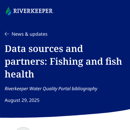
News & updates
Data sources and
partners: Fishing and fish
health​​​​‌ ‍ ​‍​‍‌‍ ‌ ​‍‌‍‍‌‌‍‌ ‌‍‍‌‌‍ ‍​‍​‍​ ‍‍​‍​‍‌ ​ ‌‍​‌‌‍ ‍‌‍‍‌‌ ‌​‌ ‍‌​‍ ‍‌‍‍‌‌‍ ​‍​‍​‍ ​​‍​‍‌‍‍​‌ ​‍‌‍‌‌‌‍‌‍​‍​‍​ ‍‍​‍​‍‌‍‍​‌ ‌​‌ ‌​‌ ​​‌ ​ ​ ‍‍​‍ ​‍ ‌‍​ ‌‍ ‌‌ ​ ​‍ ‍‌‍ ‌‌‍​‌‌‍‍‌‌‍ ‍​‍ ‍​ ​‍​ ​​​ ​‍​ ‌​‌ ​‍‌‍‌‌‌‍‌​‌‍‌‌‌ ​ ‌‍‍‌‌‍‌ ‌‍ ‍​‍ ‍‌ ​‍‌‍‍‌‌ ‌‍‌‍‌‌‌ ​‍‌‍‍ ‌‍‌‌‌‍‌‌‌ ​​‌‍‌‌‌ ​‍​‍ ‍‌‍ ‌ ​‍‌‍‌ ​‍ ‌‍‍‌‌‍ ‍‌ ‌​‌‍‌‌‌‍ ‍‌ ‌​​‍ ‌‍‌‌‌‍‌​‌‍‍‌‌ ‌​​‍ ‌‍ ‌‌‍ ‌‍‌​‌‍‌‌​ ‌‌ ​​‌ ​‍‌‍‌‌‌ ​ ‌‍‌‌‌‍ ‍‌ ‌​‌‍​‌‌ ‌​‌‍‍‌‌‍ ‌‍ ‍​ ‍ ‌‍‍‌‌‍‌​​ ‌​ ​​​ ‌‌​ ‌‌​ ​ ‌‍​‌‌‍​‍‌‍​‌​ ‌‍​‍ ‌‌‍​‍​ ​‍​ ‌‍‌‍‌‌​‍ ‌​ ‌​‌‍‌​​ ‌ ​ ‌‍​‍ ‌​ ‍​​ ‍‌‌‍‌‍​ ‌​​‍ ‌​ ‌​​ ​ ​ ‍​​ ‍​‌‍‌​‌‍​‌​ ‌‍​ ‍‌​ ​ ​ ‌‍​ ‌ ​ ​‍​ ‍ ‌ ‌​‌ ‍‌‌ ​​‌‍‌‌​ ‌‌‍​‌‌ ​‍‌ ‌​‌‍‍‌‌‍​ ‌‍ ​‌‍‌‌​ ‍ ‌ ​​‌‍​‌‌ ‌​‌‍‍​​ ‌‌ ‌​‌‍‍‌‌ ‌​‌‍ ​‌‍‌‌​ ‌‍​‍‌‍​‌‌ ​ ‌‍‌‌‌‌‌‌‌ ​‍‌‍ ​​ ‌‌‍‍​‌ ‌​‌ ‌​‌ ​​‌ ​ ​‍‌‌​ ​ ‌​​‌​‍‌‌​ ​‍‌​‌‍​‍‌‌​ ​‍‌​‌‍‌‍​ ‌‍ ‌‌ ​ ​‍ ‍‌‍ ‌‌‍​‌‌‍‍‌‌‍ ‍​‍ ‍​ ​‍​ ​​​ ​‍​ ‌​‌ ​‍‌‍‌‌‌‍‌​‌‍‌‌‌ ​ ‌‍‍‌‌‍‌ ‌‍ ‍​‍ ‍‌ ​‍‌‍‍‌‌ ‌‍‌‍‌‌‌ ​‍‌‍‍ ‌‍‌‌‌‍‌‌‌ ​​‌‍‌‌‌ ​‍​‍ ‍‌‍ ‌ ​‍‌‍‌ ​‍‌‍‌‍‍‌‌‍‌​​ ‌​ ​​​ ‌‌​ ‌‌​ ​ ‌‍​‌‌‍​‍‌‍​‌​ ‌‍​‍ ‌‌‍​‍​ ​‍​ ‌‍‌‍‌‌​‍ ‌​ ‌​‌‍‌​​ ‌ ​ ‌‍​‍ ‌​ ‍​​ ‍‌‌‍‌‍​ ‌​​‍ ‌​ ‌​​ ​ ​ ‍​​ ‍​‌‍‌​‌‍​‌​ ‌‍​ ‍‌​ ​ ​ ‌‍​ ‌ ​ ​‍​‍‌‍‌ ‌​‌ ‍‌‌ ​​‌‍‌‌​ ‌‌‍​‌‌ ​‍‌ ‌​‌‍‍‌‌‍​ ‌‍ ​‌‍‌‌​‍‌‍‌ ​​‌‍​‌‌ ‌​‌‍‍​​ ‌‌ ‌​‌‍‍‌‌ ‌​‌‍ ​‌‍‌‌​‍‌‍‌ ​​‌‍‌‌‌ ​‍‌ ​ ‌ ​​‌‍‌‌‌‍​ ‌ ‌​‌‍‍‌‌ ‌‍‌‍‌‌​ ‌‌ ​​‌ ‌‌‌‍​‍‌‍ ​‌‍‍‌‌ ​ ‌‍‍​‌‍‌‌‌‍‌​​‍​‍‌ ‌
Riverkeeper Water Quality Portal bibliography​​​​‌ ‍ ​‍​‍‌‍ ‌ ​‍‌‍‍‌‌‍‌ ‌‍‍‌‌‍ ‍​‍​‍​ ‍‍​‍​‍‌ ​ ‌‍​‌‌‍ ‍‌‍‍‌‌ ‌​‌ ‍‌​‍ ‍‌‍‍‌‌‍ ​‍​‍​‍ ​​‍​‍‌‍‍​‌ ​‍‌‍‌‌‌‍‌‍​‍​‍​ ‍‍​‍​‍‌‍‍​‌ ‌​‌ ‌​‌ ​​‌ ​ ​ ‍‍​‍ ​‍ ‌‍​ ‌‍ ‌‌ ​ ​‍ ‍‌‍ ‌‌‍​‌‌‍‍‌‌‍ ‍​‍ ‍​ ​‍​ ​​​ ​‍​ ‌​‌ ​‍‌‍‌‌‌‍‌​‌‍‌‌‌ ​ ‌‍‍‌‌‍‌ ‌‍ ‍​‍ ‍‌ ​‍‌‍‍‌‌ ‌‍‌‍‌‌‌ ​‍‌‍‍ ‌‍‌‌‌‍‌‌‌ ​​‌‍‌‌‌ ​‍​‍ ‍‌‍ ‌ ​‍‌‍‌ ​‍ ‌‍‍‌‌‍ ‍‌ ‌​‌‍‌‌‌‍ ‍‌ ‌​​‍ ‌‍‌‌‌‍‌​‌‍‍‌‌ ‌​​‍ ‌‍ ‌‌‍ ‌‍‌​‌‍‌‌​ ‌‌ ​​‌ ​‍‌‍‌‌‌ ​ ‌‍‌‌‌‍ ‍‌ ‌​‌‍​‌‌ ‌​‌‍‍‌‌‍ ‌‍ ‍​ ‍ ‌‍‍‌‌‍‌​​ ‌​ ​​​ ‌‌​ ‌‌​ ​ ‌‍​‌‌‍​‍‌‍​‌​ ‌‍​‍ ‌‌‍​‍​ ​‍​ ‌‍‌‍‌‌​‍ ‌​ ‌​‌‍‌​​ ‌ ​ ‌‍​‍ ‌​ ‍​​ ‍‌‌‍‌‍​ ‌​​‍ ‌​ ‌​​ ​ ​ ‍​​ ‍​‌‍‌​‌‍​‌​ ‌‍​ ‍‌​ ​ ​ ‌‍​ ‌ ​ ​‍​ ‍ ‌ ‌​‌ ‍‌‌ ​​‌‍‌‌​ ‌‌‍​‌‌ ​‍‌ ‌​‌‍‍‌‌‍​ ‌‍ ​‌‍‌‌​ ‍ ‌ ​​‌‍​‌‌ ‌​‌‍‍​​ ‌‌ ​ ‌ ‌‌‌‍​‍‌ ‌​‌‍‍‌‌ ‌​‌‍ ​‌‍‌‌​ ‌‍​‍‌‍​‌‌ ​ ‌‍‌‌‌‌‌‌‌ ​‍‌‍ ​​ ‌‌‍‍​‌ ‌​‌ ‌​‌ ​​‌ ​ ​‍‌‌​ ​ ‌​​‌​‍‌‌​ ​‍‌​‌‍​‍‌‌​ ​‍‌​‌‍‌‍​ ‌‍ ‌‌ ​ ​‍ ‍‌‍ ‌‌‍​‌‌‍‍‌‌‍ ‍​‍ ‍​ ​‍​ ​​​ ​‍​ ‌​‌ ​‍‌‍‌‌‌‍‌​‌‍‌‌‌ ​ ‌‍‍‌‌‍‌ ‌‍ ‍​‍ ‍‌ ​‍‌‍‍‌‌ ‌‍‌‍‌‌‌ ​‍‌‍‍ ‌‍‌‌‌‍‌‌‌ ​​‌‍‌‌‌ ​‍​‍ ‍‌‍ ‌ ​‍‌‍‌ ​‍‌‍‌‍‍‌‌‍‌​​ ‌​ ​​​ ‌‌​ ‌‌​ ​ ‌‍​‌‌‍​‍‌‍​‌​ ‌‍​‍ ‌‌‍​‍​ ​‍​ ‌‍‌‍‌‌​‍ ‌​ ‌​‌‍‌​​ ‌ ​ ‌‍​‍ ‌​ ‍​​ ‍‌‌‍‌‍​ ‌​​‍ ‌​ ‌​​ ​ ​ ‍​​ ‍​‌‍‌​‌‍​‌​ ‌‍​ ‍‌​ ​ ​ ‌‍​ ‌ ​ ​‍​‍‌‍‌ ‌​‌ ‍‌‌ ​​‌‍‌‌​ ‌‌‍​‌‌ ​‍‌ ‌​‌‍‍‌‌‍​ ‌‍ ​‌‍‌‌​‍‌‍‌ ​​‌‍​‌‌ ‌​‌‍‍​​ ‌‌ ​ ‌ ‌‌‌‍​‍‌ ‌​‌‍‍‌‌ ‌​‌‍ ​‌‍‌‌​‍‌‍‌ ​​‌‍‌‌‌ ​‍‌ ​ ‌ ​​‌‍‌‌‌‍​ ‌ ‌​‌‍‍‌‌ ‌‍‌‍‌‌​ ‌‌ ​​‌ ‌‌‌‍​‍‌‍ ​‌‍‍‌‌ ​ ‌‍‍​‌‍‌‌‌‍‌​​‍​‍‌ ‌
August 29, 2025