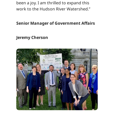
been a joy. I am thrilled to expand this
work to the Hudson River Watershed.”​​​​‌ ‍ ​‍​‍‌‍ ‌ ​‍‌‍‍‌‌‍‌ ‌‍‍‌‌‍ ‍​‍​‍​ ‍‍​‍​‍‌ ​ ‌‍​‌‌‍ ‍‌‍‍‌‌ ‌​‌ ‍‌​‍ ‍‌‍‍‌‌‍ ​‍​‍​‍ ​​‍​‍‌‍‍​‌ ​‍‌‍‌‌‌‍‌‍​‍​‍​ ‍‍​‍​‍‌‍‍​‌ ‌​‌ ‌​‌ ​​‌ ​ ​ ‍‍​‍ ​‍ ‌‍​ ‌‍ ‌‌ ​ ​‍ ‍‌‍ ‌‌‍​‌‌‍‍‌‌‍ ‍​‍ ‍​ ​‍​ ​​​ ​‍​ ‌​‌ ​‍‌‍‌‌‌‍‌​‌‍‌‌‌ ​ ‌‍‍‌‌‍‌ ‌‍ ‍​‍ ‍‌ ​‍‌‍‍‌‌ ‌‍‌‍‌‌‌ ​‍‌‍‍ ‌‍‌‌‌‍‌‌‌ ​​‌‍‌‌‌ ​‍​‍ ‍‌‍ ‌ ​‍‌‍‌ ​‍ ‌‍‍‌‌‍ ‍‌ ‌​‌‍‌‌‌‍ ‍‌ ‌​​‍ ‌‍‌‌‌‍‌​‌‍‍‌‌ ‌​​‍ ‌‍ ‌‌‍ ‌‍‌​‌‍‌‌​ ‌‌ ​​‌ ​‍‌‍‌‌‌ ​ ‌‍‌‌‌‍ ‍‌ ‌​‌‍​‌‌ ‌​‌‍‍‌‌‍ ‌‍ ‍​ ‍ ‌‍‍‌‌‍‌​​ ‌‌‍‌‍‌‍‌‌​ ‌​​ ​ ‌‍​‌​ ‍‌​ ‌ ​ ‌‍​‍ ‌​ ‍​​ ​ ​ ‍​​ ‍​​‍ ‌​ ‌​‌‍​‌​ ​‌​ ‌ ​‍ ‌‌‍​‍​ ‌ ‌‍​ ​ ​​​‍ ‌​ ‌​​ ‌‌​ ‌ ​ ‌​​ ​‍​ ‌‌​ ‍‌​ ​‌​ ​ ​ ‌‍​ ​ ‌‍​‌​ ‍ ‌ ‌​‌ ‍‌‌ ​​‌‍‌‌​ ‌‌‍​‌‌ ​‍‌ ‌​‌‍‍‌‌‍​ ‌‍ ​‌‍‌‌​ ‍ ‌ ​​‌‍​‌‌ ‌​‌‍‍​​ ‌‌‍​ ‌‍ ‌‍ ‍‌ ‌​‌‍‌‌‌‍ ‍‌ ‌​​‍‌‌​ ‌‌‌​​‍‌‌ ‌‍‍ ‌‍‌‌‌ ‍‌​‍‌‌​ ​ ‌​‌​​‍‌‌​ ​ ‌​‌​​‍‌‌​ ​‍​ ​‍​ ‌​‌‍‌‌​ ‌‌​ ‍‌​ ​‍​ ‌ ​ ‌​​ ‌‌‌‍‌​​ ‍‌​ ​‌‌‍‌‌​‍‌‌​ ​‍​ ​‍​‍‌‌​ ‌‌‌​‌​​‍ ‍‌‍​ ‌‍‍​‌‍‍‌‌‍ ​‌‍‌​‌ ​‍‌‍‌‌‌‍ ‍​‍‌‌​ ‌‌‌​​‍‌‌ ‌‍‍ ‌‍‌‌‌ ‍‌​‍‌‌​ ​ ‌​‌​​‍‌‌​ ​ ‌​‌​​‍‌‌​ ​‍​ ​‍​ ‌​‌‍‌‌​ ‌‌​ ‍‌​ ​‍​ ‌ ​ ‌​​ ‌‌‌‍‌​​ ‍‌​ ​‌‌‍‌‌​ ​​​‍‌‌​ ​‍​ ​‍​‍‌‌​ ‌‌‌​‌​​‍ ‍‌ ‌​‌‍‌‌‌ ‍​‌ ‌​​ ‌‍​‍‌‍​‌‌ ​ ‌‍‌‌‌‌‌‌‌ ​‍‌‍ ​​ ‌‌‍‍​‌ ‌​‌ ‌​‌ ​​‌ ​ ​‍‌‌​ ​ ‌​​‌​‍‌‌​ ​‍‌​‌‍​‍‌‌​ ​‍‌​‌‍‌‍​ ‌‍ ‌‌ ​ ​‍ ‍‌‍ ‌‌‍​‌‌‍‍‌‌‍ ‍​‍ ‍​ ​‍​ ​​​ ​‍​ ‌​‌ ​‍‌‍‌‌‌‍‌​‌‍‌‌‌ ​ ‌‍‍‌‌‍‌ ‌‍ ‍​‍ ‍‌ ​‍‌‍‍‌‌ ‌‍‌‍‌‌‌ ​‍‌‍‍ ‌‍‌‌‌‍‌‌‌ ​​‌‍‌‌‌ ​‍​‍ ‍‌‍ ‌ ​‍‌‍‌ ​‍‌‍‌‍‍‌‌‍‌​​ ‌‌‍‌‍‌‍‌‌​ ‌​​ ​ ‌‍​‌​ ‍‌​ ‌ ​ ‌‍​‍ ‌​ ‍​​ ​ ​ ‍​​ ‍​​‍ ‌​ ‌​‌‍​‌​ ​‌​ ‌ ​‍ ‌‌‍​‍​ ‌ ‌‍​ ​ ​​​‍ ‌​ ‌​​ ‌‌​ ‌ ​ ‌​​ ​‍​ ‌‌​ ‍‌​ ​‌​ ​ ​ ‌‍​ ​ ‌‍​‌​‍‌‍‌ ‌​‌ ‍‌‌ ​​‌‍‌‌​ ‌‌‍​‌‌ ​‍‌ ‌​‌‍‍‌‌‍​ ‌‍ ​‌‍‌‌​‍‌‍‌ ​​‌‍​‌‌ ‌​‌‍‍​​ ‌‌‍​ ‌‍ ‌‍ ‍‌ ‌​‌‍‌‌‌‍ ‍‌ ‌​​‍‌‌​ ‌‌‌​​‍‌‌ ‌‍‍ ‌‍‌‌‌ ‍‌​‍‌‌​ ​ ‌​‌​​‍‌‌​ ​ ‌​‌​​‍‌‌​ ​‍​ ​‍​ ‌​‌‍‌‌​ ‌‌​ ‍‌​ ​‍​ ‌ ​ ‌​​ ‌‌‌‍‌​​ ‍‌​ ​‌‌‍‌‌​‍‌‌​ ​‍​ ​‍​‍‌‌​ ‌‌‌​‌​​‍ ‍‌‍​ ‌‍‍​‌‍‍‌‌‍ ​‌‍‌​‌ ​‍‌‍‌‌‌‍ ‍​‍‌‌​ ‌‌‌​​‍‌‌ ‌‍‍ ‌‍‌‌‌ ‍‌​‍‌‌​ ​ ‌​‌​​‍‌‌​ ​ ‌​‌​​‍‌‌​ ​‍​ ​‍​ ‌​‌‍‌‌​ ‌‌​ ‍‌​ ​‍​ ‌ ​ ‌​​ ‌‌‌‍‌​​ ‍‌​ ​‌‌‍‌‌​ ​​​‍‌‌​ ​‍​ ​‍​‍‌‌​ ‌‌‌​‌​​‍ ‍‌ ‌​‌‍‌‌‌ ‍​‌ ‌​​‍‌‍‌ ​​‌‍‌‌‌ ​‍‌ ​ ‌ ​​‌‍‌‌‌‍​ ‌ ‌​‌‍‍‌‌ ‌‍‌‍‌‌​ ‌‌ ​​‌ ‌‌‌‍​‍‌‍ ​‌‍‍‌‌ ​ ‌‍‍​‌‍‌‌‌‍‌​​‍​‍‌ ‌
Senior Manager of Government Affairs​​​​‌ ‍ ​‍​‍‌‍ ‌ ​‍‌‍‍‌‌‍‌ ‌‍‍‌‌‍ ‍​‍​‍​ ‍‍​‍​‍‌ ​ ‌‍​‌‌‍ ‍‌‍‍‌‌ ‌​‌ ‍‌​‍ ‍‌‍‍‌‌‍ ​‍​‍​‍ ​​‍​‍‌‍‍​‌ ​‍‌‍‌‌‌‍‌‍​‍​‍​ ‍‍​‍​‍‌‍‍​‌ ‌​‌ ‌​‌ ​​‌ ​ ​ ‍‍​‍ ​‍ ‌‍​ ‌‍ ‌‌ ​ ​‍ ‍‌‍ ‌‌‍​‌‌‍‍‌‌‍ ‍​‍ ‍​ ​‍​ ​​​ ​‍​ ‌​‌ ​‍‌‍‌‌‌‍‌​‌‍‌‌‌ ​ ‌‍‍‌‌‍‌ ‌‍ ‍​‍ ‍‌ ​‍‌‍‍‌‌ ‌‍‌‍‌‌‌ ​‍‌‍‍ ‌‍‌‌‌‍‌‌‌ ​​‌‍‌‌‌ ​‍​‍ ‍‌‍ ‌ ​‍‌‍‌ ​‍ ‌‍‍‌‌‍ ‍‌ ‌​‌‍‌‌‌‍ ‍‌ ‌​​‍ ‌‍‌‌‌‍‌​‌‍‍‌‌ ‌​​‍ ‌‍ ‌‌‍ ‌‍‌​‌‍‌‌​ ‌‌ ​​‌ ​‍‌‍‌‌‌ ​ ‌‍‌‌‌‍ ‍‌ ‌​‌‍​‌‌ ‌​‌‍‍‌‌‍ ‌‍ ‍​ ‍ ‌‍‍‌‌‍‌​​ ‌‌‍‌‍‌‍‌‌​ ‌​​ ​ ‌‍​‌​ ‍‌​ ‌ ​ ‌‍​‍ ‌​ ‍​​ ​ ​ ‍​​ ‍​​‍ ‌​ ‌​‌‍​‌​ ​‌​ ‌ ​‍ ‌‌‍​‍​ ‌ ‌‍​ ​ ​​​‍ ‌​ ‌​​ ‌‌​ ‌ ​ ‌​​ ​‍​ ‌‌​ ‍‌​ ​‌​ ​ ​ ‌‍​ ​ ‌‍​‌​ ‍ ‌ ‌​‌ ‍‌‌ ​​‌‍‌‌​ ‌‌‍​‌‌ ​‍‌ ‌​‌‍‍‌‌‍​ ‌‍ ​‌‍‌‌​ ‍ ‌ ​​‌‍​‌‌ ‌​‌‍‍​​ ‌‌‍​ ‌‍ ‌‍ ‍‌ ‌​‌‍‌‌‌‍ ‍‌ ‌​​‍‌‌​ ‌‌‌​​‍‌‌ ‌‍‍ ‌‍‌‌‌ ‍‌​‍‌‌​ ​ ‌​‌​​‍‌‌​ ​ ‌​‌​​‍‌‌​ ​‍​ ​‍‌‍​‍​ ​ ​ ‌ ​ ‌‍​ ‌‌​ ‌‍‌‍‌‌​ ‌‍‌‍​ ​ ‌‌​ ​‌​ ​‌​‍‌‌​ ​‍​ ​‍​‍‌‌​ ‌‌‌​‌​​‍ ‍‌‍​ ‌‍‍​‌‍‍‌‌‍ ​‌‍‌​‌ ​‍‌‍‌‌‌‍ ‍​‍‌‌​ ‌‌‌​​‍‌‌ ‌‍‍ ‌‍‌‌‌ ‍‌​‍‌‌​ ​ ‌​‌​​‍‌‌​ ​ ‌​‌​​‍‌‌​ ​‍​ ​‍‌‍​‍​ ​ ​ ‌ ​ ‌‍​ ‌‌​ ‌‍‌‍‌‌​ ‌‍‌‍​ ​ ‌‌​ ​‌​ ​‌​ ​​​‍‌‌​ ​‍​ ​‍​‍‌‌​ ‌‌‌​‌​​‍ ‍‌ ‌​‌‍‌‌‌ ‍​‌ ‌​​ ‌‍​‍‌‍​‌‌ ​ ‌‍‌‌‌‌‌‌‌ ​‍‌‍ ​​ ‌‌‍‍​‌ ‌​‌ ‌​‌ ​​‌ ​ ​‍‌‌​ ​ ‌​​‌​‍‌‌​ ​‍‌​‌‍​‍‌‌​ ​‍‌​‌‍‌‍​ ‌‍ ‌‌ ​ ​‍ ‍‌‍ ‌‌‍​‌‌‍‍‌‌‍ ‍​‍ ‍​ ​‍​ ​​​ ​‍​ ‌​‌ ​‍‌‍‌‌‌‍‌​‌‍‌‌‌ ​ ‌‍‍‌‌‍‌ ‌‍ ‍​‍ ‍‌ ​‍‌‍‍‌‌ ‌‍‌‍‌‌‌ ​‍‌‍‍ ‌‍‌‌‌‍‌‌‌ ​​‌‍‌‌‌ ​‍​‍ ‍‌‍ ‌ ​‍‌‍‌ ​‍‌‍‌‍‍‌‌‍‌​​ ‌‌‍‌‍‌‍‌‌​ ‌​​ ​ ‌‍​‌​ ‍‌​ ‌ ​ ‌‍​‍ ‌​ ‍​​ ​ ​ ‍​​ ‍​​‍ ‌​ ‌​‌‍​‌​ ​‌​ ‌ ​‍ ‌‌‍​‍​ ‌ ‌‍​ ​ ​​​‍ ‌​ ‌​​ ‌‌​ ‌ ​ ‌​​ ​‍​ ‌‌​ ‍‌​ ​‌​ ​ ​ ‌‍​ ​ ‌‍​‌​‍‌‍‌ ‌​‌ ‍‌‌ ​​‌‍‌‌​ ‌‌‍​‌‌ ​‍‌ ‌​‌‍‍‌‌‍​ ‌‍ ​‌‍‌‌​‍‌‍‌ ​​‌‍​‌‌ ‌​‌‍‍​​ ‌‌‍​ ‌‍ ‌‍ ‍‌ ‌​‌‍‌‌‌‍ ‍‌ ‌​​‍‌‌​ ‌‌‌​​‍‌‌ ‌‍‍ ‌‍‌‌‌ ‍‌​‍‌‌​ ​ ‌​‌​​‍‌‌​ ​ ‌​‌​​‍‌‌​ ​‍​ ​‍‌‍​‍​ ​ ​ ‌ ​ ‌‍​ ‌‌​ ‌‍‌‍‌‌​ ‌‍‌‍​ ​ ‌‌​ ​‌​ ​‌​‍‌‌​ ​‍​ ​‍​‍‌‌​ ‌‌‌​‌​​‍ ‍‌‍​ ‌‍‍​‌‍‍‌‌‍ ​‌‍‌​‌ ​‍‌‍‌‌‌‍ ‍​‍‌‌​ ‌‌‌​​‍‌‌ ‌‍‍ ‌‍‌‌‌ ‍‌​‍‌‌​ ​ ‌​‌​​‍‌‌​ ​ ‌​‌​​‍‌‌​ ​‍​ ​‍‌‍​‍​ ​ ​ ‌ ​ ‌‍​ ‌‌​ ‌‍‌‍‌‌​ ‌‍‌‍​ ​ ‌‌​ ​‌​ ​‌​ ​​​‍‌‌​ ​‍​ ​‍​‍‌‌​ ‌‌‌​‌​​‍ ‍‌ ‌​‌‍‌‌‌ ‍​‌ ‌​​‍‌‍‌ ​​‌‍‌‌‌ ​‍‌ ​ ‌ ​​‌‍‌‌‌‍​ ‌ ‌​‌‍‍‌‌ ‌‍‌‍‌‌​ ‌‌ ​​‌ ‌‌‌‍​‍‌‍ ​‌‍‍‌‌ ​ ‌‍‍​‌‍‌‌‌‍‌​​‍​‍‌ ‌
Jeremy Cherson​​​​‌ ‍ ​‍​‍‌‍ ‌ ​‍‌‍‍‌‌‍‌ ‌‍‍‌‌‍ ‍​‍​‍​ ‍‍​‍​‍‌ ​ ‌‍​‌‌‍ ‍‌‍‍‌‌ ‌​‌ ‍‌​‍ ‍‌‍‍‌‌‍ ​‍​‍​‍ ​​‍​‍‌‍‍​‌ ​‍‌‍‌‌‌‍‌‍​‍​‍​ ‍‍​‍​‍‌‍‍​‌ ‌​‌ ‌​‌ ​​‌ ​ ​ ‍‍​‍ ​‍ ‌‍​ ‌‍ ‌‌ ​ ​‍ ‍‌‍ ‌‌‍​‌‌‍‍‌‌‍ ‍​‍ ‍​ ​‍​ ​​​ ​‍​ ‌​‌ ​‍‌‍‌‌‌‍‌​‌‍‌‌‌ ​ ‌‍‍‌‌‍‌ ‌‍ ‍​‍ ‍‌ ​‍‌‍‍‌‌ ‌‍‌‍‌‌‌ ​‍‌‍‍ ‌‍‌‌‌‍‌‌‌ ​​‌‍‌‌‌ ​‍​‍ ‍‌‍ ‌ ​‍‌‍‌ ​‍ ‌‍‍‌‌‍ ‍‌ ‌​‌‍‌‌‌‍ ‍‌ ‌​​‍ ‌‍‌‌‌‍‌​‌‍‍‌‌ ‌​​‍ ‌‍ ‌‌‍ ‌‍‌​‌‍‌‌​ ‌‌ ​​‌ ​‍‌‍‌‌‌ ​ ‌‍‌‌‌‍ ‍‌ ‌​‌‍​‌‌ ‌​‌‍‍‌‌‍ ‌‍ ‍​ ‍ ‌‍‍‌‌‍‌​​ ‌‌‍‌‍‌‍‌‌​ ‌​​ ​ ‌‍​‌​ ‍‌​ ‌ ​ ‌‍​‍ ‌​ ‍​​ ​ ​ ‍​​ ‍​​‍ ‌​ ‌​‌‍​‌​ ​‌​ ‌ ​‍ ‌‌‍​‍​ ‌ ‌‍​ ​ ​​​‍ ‌​ ‌​​ ‌‌​ ‌ ​ ‌​​ ​‍​ ‌‌​ ‍‌​ ​‌​ ​ ​ ‌‍​ ​ ‌‍​‌​ ‍ ‌ ‌​‌ ‍‌‌ ​​‌‍‌‌​ ‌‌‍​‌‌ ​‍‌ ‌​‌‍‍‌‌‍​ ‌‍ ​‌‍‌‌​ ‍ ‌ ​​‌‍​‌‌ ‌​‌‍‍​​ ‌‌‍​ ‌‍ ‌‍ ‍‌ ‌​‌‍‌‌‌‍ ‍‌ ‌​​‍‌‌​ ‌‌‌​​‍‌‌ ‌‍‍ ‌‍‌‌‌ ‍‌​‍‌‌​ ​ ‌​‌​​‍‌‌​ ​ ‌​‌​​‍‌‌​ ​‍​ ​‍​ ​‌​ ​​‌‍‌‍‌‍​‍‌‍​‌‌‍​‍​ ‌ ‌‍​‌​ ​‍​ ‍​‌‍​ ​ ​​​‍‌‌​ ​‍​ ​‍​‍‌‌​ ‌‌‌​‌​​‍ ‍‌‍​ ‌‍‍​‌‍‍‌‌‍ ​‌‍‌​‌ ​‍‌‍‌‌‌‍ ‍​‍‌‌​ ‌‌‌​​‍‌‌ ‌‍‍ ‌‍‌‌‌ ‍‌​‍‌‌​ ​ ‌​‌​​‍‌‌​ ​ ‌​‌​​‍‌‌​ ​‍​ ​‍​ ​‌​ ​​‌‍‌‍‌‍​‍‌‍​‌‌‍​‍​ ‌ ‌‍​‌​ ​‍​ ‍​‌‍​ ​ ​​​ ​​​‍‌‌​ ​‍​ ​‍​‍‌‌​ ‌‌‌​‌​​‍ ‍‌ ‌​‌‍‌‌‌ ‍​‌ ‌​​ ‌‍​‍‌‍​‌‌ ​ ‌‍‌‌‌‌‌‌‌ ​‍‌‍ ​​ ‌‌‍‍​‌ ‌​‌ ‌​‌ ​​‌ ​ ​‍‌‌​ ​ ‌​​‌​‍‌‌​ ​‍‌​‌‍​‍‌‌​ ​‍‌​‌‍‌‍​ ‌‍ ‌‌ ​ ​‍ ‍‌‍ ‌‌‍​‌‌‍‍‌‌‍ ‍​‍ ‍​ ​‍​ ​​​ ​‍​ ‌​‌ ​‍‌‍‌‌‌‍‌​‌‍‌‌‌ ​ ‌‍‍‌‌‍‌ ‌‍ ‍​‍ ‍‌ ​‍‌‍‍‌‌ ‌‍‌‍‌‌‌ ​‍‌‍‍ ‌‍‌‌‌‍‌‌‌ ​​‌‍‌‌‌ ​‍​‍ ‍‌‍ ‌ ​‍‌‍‌ ​‍‌‍‌‍‍‌‌‍‌​​ ‌‌‍‌‍‌‍‌‌​ ‌​​ ​ ‌‍​‌​ ‍‌​ ‌ ​ ‌‍​‍ ‌​ ‍​​ ​ ​ ‍​​ ‍​​‍ ‌​ ‌​‌‍​‌​ ​‌​ ‌ ​‍ ‌‌‍​‍​ ‌ ‌‍​ ​ ​​​‍ ‌​ ‌​​ ‌‌​ ‌ ​ ‌​​ ​‍​ ‌‌​ ‍‌​ ​‌​ ​ ​ ‌‍​ ​ ‌‍​‌​‍‌‍‌ ‌​‌ ‍‌‌ ​​‌‍‌‌​ ‌‌‍​‌‌ ​‍‌ ‌​‌‍‍‌‌‍​ ‌‍ ​‌‍‌‌​‍‌‍‌ ​​‌‍​‌‌ ‌​‌‍‍​​ ‌‌‍​ ‌‍ ‌‍ ‍‌ ‌​‌‍‌‌‌‍ ‍‌ ‌​​‍‌‌​ ‌‌‌​​‍‌‌ ‌‍‍ ‌‍‌‌‌ ‍‌​‍‌‌​ ​ ‌​‌​​‍‌‌​ ​ ‌​‌​​‍‌‌​ ​‍​ ​‍​ ​‌​ ​​‌‍‌‍‌‍​‍‌‍​‌‌‍​‍​ ‌ ‌‍​‌​ ​‍​ ‍​‌‍​ ​ ​​​‍‌‌​ ​‍​ ​‍​‍‌‌​ ‌‌‌​‌​​‍ ‍‌‍​ ‌‍‍​‌‍‍‌‌‍ ​‌‍‌​‌ ​‍‌‍‌‌‌‍ ‍​‍‌‌​ ‌‌‌​​‍‌‌ ‌‍‍ ‌‍‌‌‌ ‍‌​‍‌‌​ ​ ‌​‌​​‍‌‌​ ​ ‌​‌​​‍‌‌​ ​‍​ ​‍​ ​‌​ ​​‌‍‌‍‌‍​‍‌‍​‌‌‍​‍​ ‌ ‌‍​‌​ ​‍​ ‍​‌‍​ ​ ​​​ ​​​‍‌‌​ ​‍​ ​‍​‍‌‌​ ‌‌‌​‌​​‍ ‍‌ ‌​‌‍‌‌‌ ‍​‌ ‌​​‍‌‍‌ ​​‌‍‌‌‌ ​‍‌ ​ ‌ ​​‌‍‌‌‌‍​ ‌ ‌​‌‍‍‌‌ ‌‍‌‍‌‌​ ‌‌ ​​‌ ‌‌‌‍​‍‌‍ ​‌‍‍‌‌ ​ ‌‍‍​‌‍‌‌‌‍‌​​‍​‍‌ ‌