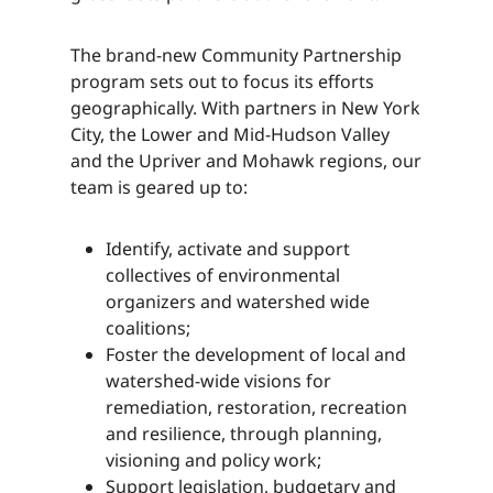
The brand-new Community Partnership
program sets out to focus its efforts
geographically. With partners in New York
City, the Lower and Mid-Hudson Valley
and the Upriver and Mohawk regions, our
team is geared up to:​​​​‌ ‍ ​‍​‍‌‍ ‌ ​‍‌‍‍‌‌‍‌ ‌‍‍‌‌‍ ‍​‍​‍​ ‍‍​‍​‍‌ ​ ‌‍​‌‌‍ ‍‌‍‍‌‌ ‌​‌ ‍‌​‍ ‍‌‍‍‌‌‍ ​‍​‍​‍ ​​‍​‍‌‍‍​‌ ​‍‌‍‌‌‌‍‌‍​‍​‍​ ‍‍​‍​‍‌‍‍​‌ ‌​‌ ‌​‌ ​​‌ ​ ​ ‍‍​‍ ​‍ ‌‍​ ‌‍ ‌‌ ​ ​‍ ‍‌‍ ‌‌‍​‌‌‍‍‌‌‍ ‍​‍ ‍​ ​‍​ ​​​ ​‍​ ‌​‌ ​‍‌‍‌‌‌‍‌​‌‍‌‌‌ ​ ‌‍‍‌‌‍‌ ‌‍ ‍​‍ ‍‌ ​‍‌‍‍‌‌ ‌‍‌‍‌‌‌ ​‍‌‍‍ ‌‍‌‌‌‍‌‌‌ ​​‌‍‌‌‌ ​‍​‍ ‍‌‍ ‌ ​‍‌‍‌ ​‍ ‌‍‍‌‌‍ ‍‌ ‌​‌‍‌‌‌‍ ‍‌ ‌​​‍ ‌‍‌‌‌‍‌​‌‍‍‌‌ ‌​​‍ ‌‍ ‌‌‍ ‌‍‌​‌‍‌‌​ ‌‌ ​​‌ ​‍‌‍‌‌‌ ​ ‌‍‌‌‌‍ ‍‌ ‌​‌‍​‌‌ ‌​‌‍‍‌‌‍ ‌‍ ‍​ ‍ ‌‍‍‌‌‍‌​​ ‌‌‍‌‍‌‍‌‌​ ‌​​ ​ ‌‍​‌​ ‍‌​ ‌ ​ ‌‍​‍ ‌​ ‍​​ ​ ​ ‍​​ ‍​​‍ ‌​ ‌​‌‍​‌​ ​‌​ ‌ ​‍ ‌‌‍​‍​ ‌ ‌‍​ ​ ​​​‍ ‌​ ‌​​ ‌‌​ ‌ ​ ‌​​ ​‍​ ‌‌​ ‍‌​ ​‌​ ​ ​ ‌‍​ ​ ‌‍​‌​ ‍ ‌ ‌​‌ ‍‌‌ ​​‌‍‌‌​ ‌‌‍​‌‌ ​‍‌ ‌​‌‍‍‌‌‍​ ‌‍ ​‌‍‌‌​ ‍ ‌ ​​‌‍​‌‌ ‌​‌‍‍​​ ‌‌‍​ ‌‍ ‌‍ ‍‌ ‌​‌‍‌‌‌‍ ‍‌ ‌​​‍‌‌​ ‌‌‌​​‍‌‌ ‌‍‍ ‌‍‌‌‌ ‍‌​‍‌‌​ ​ ‌​‌​​‍‌‌​ ​ ‌​‌​​‍‌‌​ ​‍​ ​‍‌‍​‍​ ‍‌​ ‍‌‌‍‌​‌‍‌‌​ ‌‍​ ‌ ‌‍​‍‌‍​ ‌‍‌‍​ ‌ ​ ‌‍​‍‌‌​ ​‍​ ​‍​‍‌‌​ ‌‌‌​‌​​‍ ‍‌‍​ ‌‍‍​‌‍‍‌‌‍ ​‌‍‌​‌ ​‍‌‍‌‌‌‍ ‍​‍‌‌​ ‌‌‌​​‍‌‌ ‌‍‍ ‌‍‌‌‌ ‍‌​‍‌‌​ ​ ‌​‌​​‍‌‌​ ​ ‌​‌​​‍‌‌​ ​‍​ ​‍‌‍​‍​ ‍‌​ ‍‌‌‍‌​‌‍‌‌​ ‌‍​ ‌ ‌‍​‍‌‍​ ‌‍‌‍​ ‌ ​ ‌‍​ ​​​‍‌‌​ ​‍​ ​‍​‍‌‌​ ‌‌‌​‌​​‍ ‍‌ ‌​‌‍‌‌‌ ‍​‌ ‌​​ ‌‍​‍‌‍​‌‌ ​ ‌‍‌‌‌‌‌‌‌ ​‍‌‍ ​​ ‌‌‍‍​‌ ‌​‌ ‌​‌ ​​‌ ​ ​‍‌‌​ ​ ‌​​‌​‍‌‌​ ​‍‌​‌‍​‍‌‌​ ​‍‌​‌‍‌‍​ ‌‍ ‌‌ ​ ​‍ ‍‌‍ ‌‌‍​‌‌‍‍‌‌‍ ‍​‍ ‍​ ​‍​ ​​​ ​‍​ ‌​‌ ​‍‌‍‌‌‌‍‌​‌‍‌‌‌ ​ ‌‍‍‌‌‍‌ ‌‍ ‍​‍ ‍‌ ​‍‌‍‍‌‌ ‌‍‌‍‌‌‌ ​‍‌‍‍ ‌‍‌‌‌‍‌‌‌ ​​‌‍‌‌‌ ​‍​‍ ‍‌‍ ‌ ​‍‌‍‌ ​‍‌‍‌‍‍‌‌‍‌​​ ‌‌‍‌‍‌‍‌‌​ ‌​​ ​ ‌‍​‌​ ‍‌​ ‌ ​ ‌‍​‍ ‌​ ‍​​ ​ ​ ‍​​ ‍​​‍ ‌​ ‌​‌‍​‌​ ​‌​ ‌ ​‍ ‌‌‍​‍​ ‌ ‌‍​ ​ ​​​‍ ‌​ ‌​​ ‌‌​ ‌ ​ ‌​​ ​‍​ ‌‌​ ‍‌​ ​‌​ ​ ​ ‌‍​ ​ ‌‍​‌​‍‌‍‌ ‌​‌ ‍‌‌ ​​‌‍‌‌​ ‌‌‍​‌‌ ​‍‌ ‌​‌‍‍‌‌‍​ ‌‍ ​‌‍‌‌​‍‌‍‌ ​​‌‍​‌‌ ‌​‌‍‍​​ ‌‌‍​ ‌‍ ‌‍ ‍‌ ‌​‌‍‌‌‌‍ ‍‌ ‌​​‍‌‌​ ‌‌‌​​‍‌‌ ‌‍‍ ‌‍‌‌‌ ‍‌​‍‌‌​ ​ ‌​‌​​‍‌‌​ ​ ‌​‌​​‍‌‌​ ​‍​ ​‍‌‍​‍​ ‍‌​ ‍‌‌‍‌​‌‍‌‌​ ‌‍​ ‌ ‌‍​‍‌‍​ ‌‍‌‍​ ‌ ​ ‌‍​‍‌‌​ ​‍​ ​‍​‍‌‌​ ‌‌‌​‌​​‍ ‍‌‍​ ‌‍‍​‌‍‍‌‌‍ ​‌‍‌​‌ ​‍‌‍‌‌‌‍ ‍​‍‌‌​ ‌‌‌​​‍‌‌ ‌‍‍ ‌‍‌‌‌ ‍‌​‍‌‌​ ​ ‌​‌​​‍‌‌​ ​ ‌​‌​​‍‌‌​ ​‍​ ​‍‌‍​‍​ ‍‌​ ‍‌‌‍‌​‌‍‌‌​ ‌‍​ ‌ ‌‍​‍‌‍​ ‌‍‌‍​ ‌ ​ ‌‍​ ​​​‍‌‌​ ​‍​ ​‍​‍‌‌​ ‌‌‌​‌​​‍ ‍‌ ‌​‌‍‌‌‌ ‍​‌ ‌​​‍‌‍‌ ​​‌‍‌‌‌ ​‍‌ ​ ‌ ​​‌‍‌‌‌‍​ ‌ ‌​‌‍‍‌‌ ‌‍‌‍‌‌​ ‌‌ ​​‌ ‌‌‌‍​‍‌‍ ​‌‍‍‌‌ ​ ‌‍‍​‌‍‌‌‌‍‌​​‍​‍‌ ‌
Identify, activate and support
collectives of environmental
organizers and watershed wide
coalitions;​​​​‌ ‍ ​‍​‍‌‍ ‌ ​‍‌‍‍‌‌‍‌ ‌‍‍‌‌‍ ‍​‍​‍​ ‍‍​‍​‍‌ ​ ‌‍​‌‌‍ ‍‌‍‍‌‌ ‌​‌ ‍‌​‍ ‍‌‍‍‌‌‍ ​‍​‍​‍ ​​‍​‍‌‍‍​‌ ​‍‌‍‌‌‌‍‌‍​‍​‍​ ‍‍​‍​‍‌‍‍​‌ ‌​‌ ‌​‌ ​​‌ ​ ​ ‍‍​‍ ​‍ ‌‍​ ‌‍ ‌‌ ​ ​‍ ‍‌‍ ‌‌‍​‌‌‍‍‌‌‍ ‍​‍ ‍​ ​‍​ ​​​ ​‍​ ‌​‌ ​‍‌‍‌‌‌‍‌​‌‍‌‌‌ ​ ‌‍‍‌‌‍‌ ‌‍ ‍​‍ ‍‌ ​‍‌‍‍‌‌ ‌‍‌‍‌‌‌ ​‍‌‍‍ ‌‍‌‌‌‍‌‌‌ ​​‌‍‌‌‌ ​‍​‍ ‍‌‍ ‌ ​‍‌‍‌ ​‍ ‌‍‍‌‌‍ ‍‌ ‌​‌‍‌‌‌‍ ‍‌ ‌​​‍ ‌‍‌‌‌‍‌​‌‍‍‌‌ ‌​​‍ ‌‍ ‌‌‍ ‌‍‌​‌‍‌‌​ ‌‌ ​​‌ ​‍‌‍‌‌‌ ​ ‌‍‌‌‌‍ ‍‌ ‌​‌‍​‌‌ ‌​‌‍‍‌‌‍ ‌‍ ‍​ ‍ ‌‍‍‌‌‍‌​​ ‌‌‍‌‍‌‍‌‌​ ‌​​ ​ ‌‍​‌​ ‍‌​ ‌ ​ ‌‍​‍ ‌​ ‍​​ ​ ​ ‍​​ ‍​​‍ ‌​ ‌​‌‍​‌​ ​‌​ ‌ ​‍ ‌‌‍​‍​ ‌ ‌‍​ ​ ​​​‍ ‌​ ‌​​ ‌‌​ ‌ ​ ‌​​ ​‍​ ‌‌​ ‍‌​ ​‌​ ​ ​ ‌‍​ ​ ‌‍​‌​ ‍ ‌ ‌​‌ ‍‌‌ ​​‌‍‌‌​ ‌‌‍​‌‌ ​‍‌ ‌​‌‍‍‌‌‍​ ‌‍ ​‌‍‌‌​ ‍ ‌ ​​‌‍​‌‌ ‌​‌‍‍​​ ‌‌‍​ ‌‍ ‌‍ ‍‌ ‌​‌‍‌‌‌‍ ‍‌ ‌​​‍‌‌​ ‌‌‌​​‍‌‌ ‌‍‍ ‌‍‌‌‌ ‍‌​‍‌‌​ ​ ‌​‌​​‍‌‌​ ​ ‌​‌​​‍‌‌​ ​‍​ ​‍​ ​‍​ ‌​‌‍‌‍​ ‍‌​ ​ ‌‍​ ‌‍​‍‌‍‌‍​ ‌​​ ​‌‌‍‌‌​ ​​​‍‌‌​ ​‍​ ​‍​‍‌‌​ ‌‌‌​‌​​‍ ‍‌‍​ ‌‍‍​‌‍‍‌‌‍ ​‌‍‌​‌ ​‍‌‍‌‌‌‍ ‍​‍‌‌​ ‌‌‌​​‍‌‌ ‌‍‍ ‌‍‌‌‌ ‍‌​‍‌‌​ ​ ‌​‌​​‍‌‌​ ​ ‌​‌​​‍‌‌​ ​‍​ ​‍​ ​‍​ ‌​‌‍‌‍​ ‍‌​ ​ ‌‍​ ‌‍​‍‌‍‌‍​ ‌​​ ​‌‌‍‌‌​ ​​​ ​​​‍‌‌​ ​‍​ ​‍​‍‌‌​ ‌‌‌​‌​​‍ ‍‌ ‌​‌‍‌‌‌ ‍​‌ ‌​​ ‌‍​‍‌‍​‌‌ ​ ‌‍‌‌‌‌‌‌‌ ​‍‌‍ ​​ ‌‌‍‍​‌ ‌​‌ ‌​‌ ​​‌ ​ ​‍‌‌​ ​ ‌​​‌​‍‌‌​ ​‍‌​‌‍​‍‌‌​ ​‍‌​‌‍‌‍​ ‌‍ ‌‌ ​ ​‍ ‍‌‍ ‌‌‍​‌‌‍‍‌‌‍ ‍​‍ ‍​ ​‍​ ​​​ ​‍​ ‌​‌ ​‍‌‍‌‌‌‍‌​‌‍‌‌‌ ​ ‌‍‍‌‌‍‌ ‌‍ ‍​‍ ‍‌ ​‍‌‍‍‌‌ ‌‍‌‍‌‌‌ ​‍‌‍‍ ‌‍‌‌‌‍‌‌‌ ​​‌‍‌‌‌ ​‍​‍ ‍‌‍ ‌ ​‍‌‍‌ ​‍‌‍‌‍‍‌‌‍‌​​ ‌‌‍‌‍‌‍‌‌​ ‌​​ ​ ‌‍​‌​ ‍‌​ ‌ ​ ‌‍​‍ ‌​ ‍​​ ​ ​ ‍​​ ‍​​‍ ‌​ ‌​‌‍​‌​ ​‌​ ‌ ​‍ ‌‌‍​‍​ ‌ ‌‍​ ​ ​​​‍ ‌​ ‌​​ ‌‌​ ‌ ​ ‌​​ ​‍​ ‌‌​ ‍‌​ ​‌​ ​ ​ ‌‍​ ​ ‌‍​‌​‍‌‍‌ ‌​‌ ‍‌‌ ​​‌‍‌‌​ ‌‌‍​‌‌ ​‍‌ ‌​‌‍‍‌‌‍​ ‌‍ ​‌‍‌‌​‍‌‍‌ ​​‌‍​‌‌ ‌​‌‍‍​​ ‌‌‍​ ‌‍ ‌‍ ‍‌ ‌​‌‍‌‌‌‍ ‍‌ ‌​​‍‌‌​ ‌‌‌​​‍‌‌ ‌‍‍ ‌‍‌‌‌ ‍‌​‍‌‌​ ​ ‌​‌​​‍‌‌​ ​ ‌​‌​​‍‌‌​ ​‍​ ​‍​ ​‍​ ‌​‌‍‌‍​ ‍‌​ ​ ‌‍​ ‌‍​‍‌‍‌‍​ ‌​​ ​‌‌‍‌‌​ ​​​‍‌‌​ ​‍​ ​‍​‍‌‌​ ‌‌‌​‌​​‍ ‍‌‍​ ‌‍‍​‌‍‍‌‌‍ ​‌‍‌​‌ ​‍‌‍‌‌‌‍ ‍​‍‌‌​ ‌‌‌​​‍‌‌ ‌‍‍ ‌‍‌‌‌ ‍‌​‍‌‌​ ​ ‌​‌​​‍‌‌​ ​ ‌​‌​​‍‌‌​ ​‍​ ​‍​ ​‍​ ‌​‌‍‌‍​ ‍‌​ ​ ‌‍​ ‌‍​‍‌‍‌‍​ ‌​​ ​‌‌‍‌‌​ ​​​ ​​​‍‌‌​ ​‍​ ​‍​‍‌‌​ ‌‌‌​‌​​‍ ‍‌ ‌​‌‍‌‌‌ ‍​‌ ‌​​‍‌‍‌ ​​‌‍‌‌‌ ​‍‌ ​ ‌ ​​‌‍‌‌‌‍​ ‌ ‌​‌‍‍‌‌ ‌‍‌‍‌‌​ ‌‌ ​​‌ ‌‌‌‍​‍‌‍ ​‌‍‍‌‌ ​ ‌‍‍​‌‍‌‌‌‍‌​​‍​‍‌ ‌
Foster the development of local and
watershed-wide visions for
remediation, restoration, recreation
and resilience, through planning,
visioning and policy work;​​​​‌ ‍ ​‍​‍‌‍ ‌ ​‍‌‍‍‌‌‍‌ ‌‍‍‌‌‍ ‍​‍​‍​ ‍‍​‍​‍‌ ​ ‌‍​‌‌‍ ‍‌‍‍‌‌ ‌​‌ ‍‌​‍ ‍‌‍‍‌‌‍ ​‍​‍​‍ ​​‍​‍‌‍‍​‌ ​‍‌‍‌‌‌‍‌‍​‍​‍​ ‍‍​‍​‍‌‍‍​‌ ‌​‌ ‌​‌ ​​‌ ​ ​ ‍‍​‍ ​‍ ‌‍​ ‌‍ ‌‌ ​ ​‍ ‍‌‍ ‌‌‍​‌‌‍‍‌‌‍ ‍​‍ ‍​ ​‍​ ​​​ ​‍​ ‌​‌ ​‍‌‍‌‌‌‍‌​‌‍‌‌‌ ​ ‌‍‍‌‌‍‌ ‌‍ ‍​‍ ‍‌ ​‍‌‍‍‌‌ ‌‍‌‍‌‌‌ ​‍‌‍‍ ‌‍‌‌‌‍‌‌‌ ​​‌‍‌‌‌ ​‍​‍ ‍‌‍ ‌ ​‍‌‍‌ ​‍ ‌‍‍‌‌‍ ‍‌ ‌​‌‍‌‌‌‍ ‍‌ ‌​​‍ ‌‍‌‌‌‍‌​‌‍‍‌‌ ‌​​‍ ‌‍ ‌‌‍ ‌‍‌​‌‍‌‌​ ‌‌ ​​‌ ​‍‌‍‌‌‌ ​ ‌‍‌‌‌‍ ‍‌ ‌​‌‍​‌‌ ‌​‌‍‍‌‌‍ ‌‍ ‍​ ‍ ‌‍‍‌‌‍‌​​ ‌‌‍‌‍‌‍‌‌​ ‌​​ ​ ‌‍​‌​ ‍‌​ ‌ ​ ‌‍​‍ ‌​ ‍​​ ​ ​ ‍​​ ‍​​‍ ‌​ ‌​‌‍​‌​ ​‌​ ‌ ​‍ ‌‌‍​‍​ ‌ ‌‍​ ​ ​​​‍ ‌​ ‌​​ ‌‌​ ‌ ​ ‌​​ ​‍​ ‌‌​ ‍‌​ ​‌​ ​ ​ ‌‍​ ​ ‌‍​‌​ ‍ ‌ ‌​‌ ‍‌‌ ​​‌‍‌‌​ ‌‌‍​‌‌ ​‍‌ ‌​‌‍‍‌‌‍​ ‌‍ ​‌‍‌‌​ ‍ ‌ ​​‌‍​‌‌ ‌​‌‍‍​​ ‌‌‍​ ‌‍ ‌‍ ‍‌ ‌​‌‍‌‌‌‍ ‍‌ ‌​​‍‌‌​ ‌‌‌​​‍‌‌ ‌‍‍ ‌‍‌‌‌ ‍‌​‍‌‌​ ​ ‌​‌​​‍‌‌​ ​ ‌​‌​​‍‌‌​ ​‍​ ​‍​ ‌‌​ ‍‌​ ​‌​ ​‍‌‍​‍​ ‌​‌‍‌‍‌‍‌‍​ ‍‌​ ​ ​ ‌ ‌‍‌‍​‍‌‌​ ​‍​ ​‍​‍‌‌​ ‌‌‌​‌​​‍ ‍‌‍​ ‌‍‍​‌‍‍‌‌‍ ​‌‍‌​‌ ​‍‌‍‌‌‌‍ ‍​‍‌‌​ ‌‌‌​​‍‌‌ ‌‍‍ ‌‍‌‌‌ ‍‌​‍‌‌​ ​ ‌​‌​​‍‌‌​ ​ ‌​‌​​‍‌‌​ ​‍​ ​‍​ ‌‌​ ‍‌​ ​‌​ ​‍‌‍​‍​ ‌​‌‍‌‍‌‍‌‍​ ‍‌​ ​ ​ ‌ ‌‍‌‍​ ​​​‍‌‌​ ​‍​ ​‍​‍‌‌​ ‌‌‌​‌​​‍ ‍‌ ‌​‌‍‌‌‌ ‍​‌ ‌​​ ‌‍​‍‌‍​‌‌ ​ ‌‍‌‌‌‌‌‌‌ ​‍‌‍ ​​ ‌‌‍‍​‌ ‌​‌ ‌​‌ ​​‌ ​ ​‍‌‌​ ​ ‌​​‌​‍‌‌​ ​‍‌​‌‍​‍‌‌​ ​‍‌​‌‍‌‍​ ‌‍ ‌‌ ​ ​‍ ‍‌‍ ‌‌‍​‌‌‍‍‌‌‍ ‍​‍ ‍​ ​‍​ ​​​ ​‍​ ‌​‌ ​‍‌‍‌‌‌‍‌​‌‍‌‌‌ ​ ‌‍‍‌‌‍‌ ‌‍ ‍​‍ ‍‌ ​‍‌‍‍‌‌ ‌‍‌‍‌‌‌ ​‍‌‍‍ ‌‍‌‌‌‍‌‌‌ ​​‌‍‌‌‌ ​‍​‍ ‍‌‍ ‌ ​‍‌‍‌ ​‍‌‍‌‍‍‌‌‍‌​​ ‌‌‍‌‍‌‍‌‌​ ‌​​ ​ ‌‍​‌​ ‍‌​ ‌ ​ ‌‍​‍ ‌​ ‍​​ ​ ​ ‍​​ ‍​​‍ ‌​ ‌​‌‍​‌​ ​‌​ ‌ ​‍ ‌‌‍​‍​ ‌ ‌‍​ ​ ​​​‍ ‌​ ‌​​ ‌‌​ ‌ ​ ‌​​ ​‍​ ‌‌​ ‍‌​ ​‌​ ​ ​ ‌‍​ ​ ‌‍​‌​‍‌‍‌ ‌​‌ ‍‌‌ ​​‌‍‌‌​ ‌‌‍​‌‌ ​‍‌ ‌​‌‍‍‌‌‍​ ‌‍ ​‌‍‌‌​‍‌‍‌ ​​‌‍​‌‌ ‌​‌‍‍​​ ‌‌‍​ ‌‍ ‌‍ ‍‌ ‌​‌‍‌‌‌‍ ‍‌ ‌​​‍‌‌​ ‌‌‌​​‍‌‌ ‌‍‍ ‌‍‌‌‌ ‍‌​‍‌‌​ ​ ‌​‌​​‍‌‌​ ​ ‌​‌​​‍‌‌​ ​‍​ ​‍​ ‌‌​ ‍‌​ ​‌​ ​‍‌‍​‍​ ‌​‌‍‌‍‌‍‌‍​ ‍‌​ ​ ​ ‌ ‌‍‌‍​‍‌‌​ ​‍​ ​‍​‍‌‌​ ‌‌‌​‌​​‍ ‍‌‍​ ‌‍‍​‌‍‍‌‌‍ ​‌‍‌​‌ ​‍‌‍‌‌‌‍ ‍​‍‌‌​ ‌‌‌​​‍‌‌ ‌‍‍ ‌‍‌‌‌ ‍‌​‍‌‌​ ​ ‌​‌​​‍‌‌​ ​ ‌​‌​​‍‌‌​ ​‍​ ​‍​ ‌‌​ ‍‌​ ​‌​ ​‍‌‍​‍​ ‌​‌‍‌‍‌‍‌‍​ ‍‌​ ​ ​ ‌ ‌‍‌‍​ ​​​‍‌‌​ ​‍​ ​‍​‍‌‌​ ‌‌‌​‌​​‍ ‍‌ ‌​‌‍‌‌‌ ‍​‌ ‌​​‍‌‍‌ ​​‌‍‌‌‌ ​‍‌ ​ ‌ ​​‌‍‌‌‌‍​ ‌ ‌​‌‍‍‌‌ ‌‍‌‍‌‌​ ‌‌ ​​‌ ‌‌‌‍​‍‌‍ ​‌‍‍‌‌ ​ ‌‍‍​‌‍‌‌‌‍‌​​‍​‍‌ ‌
Support legislation, budgetary and