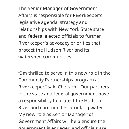
The Senior Manager of Government
Affairs is responsible for Riverkeeper’s
legislative agenda, strategy and
relationships with New York State state
and federal elected officials to further
Riverkeeper’s advocacy priorities that
protect the Hudson River and its
watershed communities.​​​​‌ ‍ ​‍​‍‌‍ ‌ ​‍‌‍‍‌‌‍‌ ‌‍‍‌‌‍ ‍​‍​‍​ ‍‍​‍​‍‌ ​ ‌‍​‌‌‍ ‍‌‍‍‌‌ ‌​‌ ‍‌​‍ ‍‌‍‍‌‌‍ ​‍​‍​‍ ​​‍​‍‌‍‍​‌ ​‍‌‍‌‌‌‍‌‍​‍​‍​ ‍‍​‍​‍‌‍‍​‌ ‌​‌ ‌​‌ ​​‌ ​ ​ ‍‍​‍ ​‍ ‌‍​ ‌‍ ‌‌ ​ ​‍ ‍‌‍ ‌‌‍​‌‌‍‍‌‌‍ ‍​‍ ‍​ ​‍​ ​​​ ​‍​ ‌​‌ ​‍‌‍‌‌‌‍‌​‌‍‌‌‌ ​ ‌‍‍‌‌‍‌ ‌‍ ‍​‍ ‍‌ ​‍‌‍‍‌‌ ‌‍‌‍‌‌‌ ​‍‌‍‍ ‌‍‌‌‌‍‌‌‌ ​​‌‍‌‌‌ ​‍​‍ ‍‌‍ ‌ ​‍‌‍‌ ​‍ ‌‍‍‌‌‍ ‍‌ ‌​‌‍‌‌‌‍ ‍‌ ‌​​‍ ‌‍‌‌‌‍‌​‌‍‍‌‌ ‌​​‍ ‌‍ ‌‌‍ ‌‍‌​‌‍‌‌​ ‌‌ ​​‌ ​‍‌‍‌‌‌ ​ ‌‍‌‌‌‍ ‍‌ ‌​‌‍​‌‌ ‌​‌‍‍‌‌‍ ‌‍ ‍​ ‍ ‌‍‍‌‌‍‌​​ ‌‌‍‌‍‌‍‌‌​ ‌​​ ​ ‌‍​‌​ ‍‌​ ‌ ​ ‌‍​‍ ‌​ ‍​​ ​ ​ ‍​​ ‍​​‍ ‌​ ‌​‌‍​‌​ ​‌​ ‌ ​‍ ‌‌‍​‍​ ‌ ‌‍​ ​ ​​​‍ ‌​ ‌​​ ‌‌​ ‌ ​ ‌​​ ​‍​ ‌‌​ ‍‌​ ​‌​ ​ ​ ‌‍​ ​ ‌‍​‌​ ‍ ‌ ‌​‌ ‍‌‌ ​​‌‍‌‌​ ‌‌‍​‌‌ ​‍‌ ‌​‌‍‍‌‌‍​ ‌‍ ​‌‍‌‌​ ‍ ‌ ​​‌‍​‌‌ ‌​‌‍‍​​ ‌‌‍​ ‌‍ ‌‍ ‍‌ ‌​‌‍‌‌‌‍ ‍‌ ‌​​‍‌‌​ ‌‌‌​​‍‌‌ ‌‍‍ ‌‍‌‌‌ ‍‌​‍‌‌​ ​ ‌​‌​​‍‌‌​ ​ ‌​‌​​‍‌‌​ ​‍​ ​‍​ ‍‌‌‍​‌‌‍​‍​ ‌​‌‍​‌‌‍‌‌​ ​​​ ​‌​ ​‍​ ​‍​ ​ ​ ​‍​‍‌‌​ ​‍​ ​‍​‍‌‌​ ‌‌‌​‌​​‍ ‍‌‍​ ‌‍‍​‌‍‍‌‌‍ ​‌‍‌​‌ ​‍‌‍‌‌‌‍ ‍​‍‌‌​ ‌‌‌​​‍‌‌ ‌‍‍ ‌‍‌‌‌ ‍‌​‍‌‌​ ​ ‌​‌​​‍‌‌​ ​ ‌​‌​​‍‌‌​ ​‍​ ​‍​ ‍‌‌‍​‌‌‍​‍​ ‌​‌‍​‌‌‍‌‌​ ​​​ ​‌​ ​‍​ ​‍​ ​ ​ ​‍​ ​​​‍‌‌​ ​‍​ ​‍​‍‌‌​ ‌‌‌​‌​​‍ ‍‌ ‌​‌‍‌‌‌ ‍​‌ ‌​​ ‌‍​‍‌‍​‌‌ ​ ‌‍‌‌‌‌‌‌‌ ​‍‌‍ ​​ ‌‌‍‍​‌ ‌​‌ ‌​‌ ​​‌ ​ ​‍‌‌​ ​ ‌​​‌​‍‌‌​ ​‍‌​‌‍​‍‌‌​ ​‍‌​‌‍‌‍​ ‌‍ ‌‌ ​ ​‍ ‍‌‍ ‌‌‍​‌‌‍‍‌‌‍ ‍​‍ ‍​ ​‍​ ​​​ ​‍​ ‌​‌ ​‍‌‍‌‌‌‍‌​‌‍‌‌‌ ​ ‌‍‍‌‌‍‌ ‌‍ ‍​‍ ‍‌ ​‍‌‍‍‌‌ ‌‍‌‍‌‌‌ ​‍‌‍‍ ‌‍‌‌‌‍‌‌‌ ​​‌‍‌‌‌ ​‍​‍ ‍‌‍ ‌ ​‍‌‍‌ ​‍‌‍‌‍‍‌‌‍‌​​ ‌‌‍‌‍‌‍‌‌​ ‌​​ ​ ‌‍​‌​ ‍‌​ ‌ ​ ‌‍​‍ ‌​ ‍​​ ​ ​ ‍​​ ‍​​‍ ‌​ ‌​‌‍​‌​ ​‌​ ‌ ​‍ ‌‌‍​‍​ ‌ ‌‍​ ​ ​​​‍ ‌​ ‌​​ ‌‌​ ‌ ​ ‌​​ ​‍​ ‌‌​ ‍‌​ ​‌​ ​ ​ ‌‍​ ​ ‌‍​‌​‍‌‍‌ ‌​‌ ‍‌‌ ​​‌‍‌‌​ ‌‌‍​‌‌ ​‍‌ ‌​‌‍‍‌‌‍​ ‌‍ ​‌‍‌‌​‍‌‍‌ ​​‌‍​‌‌ ‌​‌‍‍​​ ‌‌‍​ ‌‍ ‌‍ ‍‌ ‌​‌‍‌‌‌‍ ‍‌ ‌​​‍‌‌​ ‌‌‌​​‍‌‌ ‌‍‍ ‌‍‌‌‌ ‍‌​‍‌‌​ ​ ‌​‌​​‍‌‌​ ​ ‌​‌​​‍‌‌​ ​‍​ ​‍​ ‍‌‌‍​‌‌‍​‍​ ‌​‌‍​‌‌‍‌‌​ ​​​ ​‌​ ​‍​ ​‍​ ​ ​ ​‍​‍‌‌​ ​‍​ ​‍​‍‌‌​ ‌‌‌​‌​​‍ ‍‌‍​ ‌‍‍​‌‍‍‌‌‍ ​‌‍‌​‌ ​‍‌‍‌‌‌‍ ‍​‍‌‌​ ‌‌‌​​‍‌‌ ‌‍‍ ‌‍‌‌‌ ‍‌​‍‌‌​ ​ ‌​‌​​‍‌‌​ ​ ‌​‌​​‍‌‌​ ​‍​ ​‍​ ‍‌‌‍​‌‌‍​‍​ ‌​‌‍​‌‌‍‌‌​ ​​​ ​‌​ ​‍​ ​‍​ ​ ​ ​‍​ ​​​‍‌‌​ ​‍​ ​‍​‍‌‌​ ‌‌‌​‌​​‍ ‍‌ ‌​‌‍‌‌‌ ‍​‌ ‌​​‍‌‍‌ ​​‌‍‌‌‌ ​‍‌ ​ ‌ ​​‌‍‌‌‌‍​ ‌ ‌​‌‍‍‌‌ ‌‍‌‍‌‌​ ‌‌ ​​‌ ‌‌‌‍​‍‌‍ ​‌‍‍‌‌ ​ ‌‍‍​‌‍‌‌‌‍‌​​‍​‍‌ ‌
“I'm thrilled to serve in this new role in the
Community Partnerships program at
Riverkeeper.” said Cherson. “Our partners
in the state and federal government have
a responsibility to protect the Hudson
River and communities' drinking water.
My new role as Senior Manager of
Government Affairs will help ensure the
government is engaged and officials are