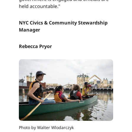
held accountable."​​​​‌ ‍ ​‍​‍‌‍ ‌ ​‍‌‍‍‌‌‍‌ ‌‍‍‌‌‍ ‍​‍​‍​ ‍‍​‍​‍‌ ​ ‌‍​‌‌‍ ‍‌‍‍‌‌ ‌​‌ ‍‌​‍ ‍‌‍‍‌‌‍ ​‍​‍​‍ ​​‍​‍‌‍‍​‌ ​‍‌‍‌‌‌‍‌‍​‍​‍​ ‍‍​‍​‍‌‍‍​‌ ‌​‌ ‌​‌ ​​‌ ​ ​ ‍‍​‍ ​‍ ‌‍​ ‌‍ ‌‌ ​ ​‍ ‍‌‍ ‌‌‍​‌‌‍‍‌‌‍ ‍​‍ ‍​ ​‍​ ​​​ ​‍​ ‌​‌ ​‍‌‍‌‌‌‍‌​‌‍‌‌‌ ​ ‌‍‍‌‌‍‌ ‌‍ ‍​‍ ‍‌ ​‍‌‍‍‌‌ ‌‍‌‍‌‌‌ ​‍‌‍‍ ‌‍‌‌‌‍‌‌‌ ​​‌‍‌‌‌ ​‍​‍ ‍‌‍ ‌ ​‍‌‍‌ ​‍ ‌‍‍‌‌‍ ‍‌ ‌​‌‍‌‌‌‍ ‍‌ ‌​​‍ ‌‍‌‌‌‍‌​‌‍‍‌‌ ‌​​‍ ‌‍ ‌‌‍ ‌‍‌​‌‍‌‌​ ‌‌ ​​‌ ​‍‌‍‌‌‌ ​ ‌‍‌‌‌‍ ‍‌ ‌​‌‍​‌‌ ‌​‌‍‍‌‌‍ ‌‍ ‍​ ‍ ‌‍‍‌‌‍‌​​ ‌‌‍‌‍‌‍‌‌​ ‌​​ ​ ‌‍​‌​ ‍‌​ ‌ ​ ‌‍​‍ ‌​ ‍​​ ​ ​ ‍​​ ‍​​‍ ‌​ ‌​‌‍​‌​ ​‌​ ‌ ​‍ ‌‌‍​‍​ ‌ ‌‍​ ​ ​​​‍ ‌​ ‌​​ ‌‌​ ‌ ​ ‌​​ ​‍​ ‌‌​ ‍‌​ ​‌​ ​ ​ ‌‍​ ​ ‌‍​‌​ ‍ ‌ ‌​‌ ‍‌‌ ​​‌‍‌‌​ ‌‌‍​‌‌ ​‍‌ ‌​‌‍‍‌‌‍​ ‌‍ ​‌‍‌‌​ ‍ ‌ ​​‌‍​‌‌ ‌​‌‍‍​​ ‌‌‍​ ‌‍ ‌‍ ‍‌ ‌​‌‍‌‌‌‍ ‍‌ ‌​​‍‌‌​ ‌‌‌​​‍‌‌ ‌‍‍ ‌‍‌‌‌ ‍‌​‍‌‌​ ​ ‌​‌​​‍‌‌​ ​ ‌​‌​​‍‌‌​ ​‍​ ​‍‌‍​‍​ ‌​‌‍‌‌​ ​​​ ‌ ‌‍​‌​ ​‌‌‍​‍​ ​‍​ ​ ​ ​‌‌‍‌​​‍‌‌​ ​‍​ ​‍​‍‌‌​ ‌‌‌​‌​​‍ ‍‌‍​ ‌‍‍​‌‍‍‌‌‍ ​‌‍‌​‌ ​‍‌‍‌‌‌‍ ‍​‍‌‌​ ‌‌‌​​‍‌‌ ‌‍‍ ‌‍‌‌‌ ‍‌​‍‌‌​ ​ ‌​‌​​‍‌‌​ ​ ‌​‌​​‍‌‌​ ​‍​ ​‍‌‍​‍​ ‌​‌‍‌‌​ ​​​ ‌ ‌‍​‌​ ​‌‌‍​‍​ ​‍​ ​ ​ ​‌‌‍‌​​ ​​​‍‌‌​ ​‍​ ​‍​‍‌‌​ ‌‌‌​‌​​‍ ‍‌ ‌​‌‍‌‌‌ ‍​‌ ‌​​ ‌‍​‍‌‍​‌‌ ​ ‌‍‌‌‌‌‌‌‌ ​‍‌‍ ​​ ‌‌‍‍​‌ ‌​‌ ‌​‌ ​​‌ ​ ​‍‌‌​ ​ ‌​​‌​‍‌‌​ ​‍‌​‌‍​‍‌‌​ ​‍‌​‌‍‌‍​ ‌‍ ‌‌ ​ ​‍ ‍‌‍ ‌‌‍​‌‌‍‍‌‌‍ ‍​‍ ‍​ ​‍​ ​​​ ​‍​ ‌​‌ ​‍‌‍‌‌‌‍‌​‌‍‌‌‌ ​ ‌‍‍‌‌‍‌ ‌‍ ‍​‍ ‍‌ ​‍‌‍‍‌‌ ‌‍‌‍‌‌‌ ​‍‌‍‍ ‌‍‌‌‌‍‌‌‌ ​​‌‍‌‌‌ ​‍​‍ ‍‌‍ ‌ ​‍‌‍‌ ​‍‌‍‌‍‍‌‌‍‌​​ ‌‌‍‌‍‌‍‌‌​ ‌​​ ​ ‌‍​‌​ ‍‌​ ‌ ​ ‌‍​‍ ‌​ ‍​​ ​ ​ ‍​​ ‍​​‍ ‌​ ‌​‌‍​‌​ ​‌​ ‌ ​‍ ‌‌‍​‍​ ‌ ‌‍​ ​ ​​​‍ ‌​ ‌​​ ‌‌​ ‌ ​ ‌​​ ​‍​ ‌‌​ ‍‌​ ​‌​ ​ ​ ‌‍​ ​ ‌‍​‌​‍‌‍‌ ‌​‌ ‍‌‌ ​​‌‍‌‌​ ‌‌‍​‌‌ ​‍‌ ‌​‌‍‍‌‌‍​ ‌‍ ​‌‍‌‌​‍‌‍‌ ​​‌‍​‌‌ ‌​‌‍‍​​ ‌‌‍​ ‌‍ ‌‍ ‍‌ ‌​‌‍‌‌‌‍ ‍‌ ‌​​‍‌‌​ ‌‌‌​​‍‌‌ ‌‍‍ ‌‍‌‌‌ ‍‌​‍‌‌​ ​ ‌​‌​​‍‌‌​ ​ ‌​‌​​‍‌‌​ ​‍​ ​‍‌‍​‍​ ‌​‌‍‌‌​ ​​​ ‌ ‌‍​‌​ ​‌‌‍​‍​ ​‍​ ​ ​ ​‌‌‍‌​​‍‌‌​ ​‍​ ​‍​‍‌‌​ ‌‌‌​‌​​‍ ‍‌‍​ ‌‍‍​‌‍‍‌‌‍ ​‌‍‌​‌ ​‍‌‍‌‌‌‍ ‍​‍‌‌​ ‌‌‌​​‍‌‌ ‌‍‍ ‌‍‌‌‌ ‍‌​‍‌‌​ ​ ‌​‌​​‍‌‌​ ​ ‌​‌​​‍‌‌​ ​‍​ ​‍‌‍​‍​ ‌​‌‍‌‌​ ​​​ ‌ ‌‍​‌​ ​‌‌‍​‍​ ​‍​ ​ ​ ​‌‌‍‌​​ ​​​‍‌‌​ ​‍​ ​‍​‍‌‌​ ‌‌‌​‌​​‍ ‍‌ ‌​‌‍‌‌‌ ‍​‌ ‌​​‍‌‍‌ ​​‌‍‌‌‌ ​‍‌ ​ ‌ ​​‌‍‌‌‌‍​ ‌ ‌​‌‍‍‌‌ ‌‍‌‍‌‌​ ‌‌ ​​‌ ‌‌‌‍​‍‌‍ ​‌‍‍‌‌ ​ ‌‍‍​‌‍‌‌‌‍‌​​‍​‍‌ ‌
NYC Civics & Community Stewardship
Manager​​​​‌ ‍ ​‍​‍‌‍ ‌ ​‍‌‍‍‌‌‍‌ ‌‍‍‌‌‍ ‍​‍​‍​ ‍‍​‍​‍‌ ​ ‌‍​‌‌‍ ‍‌‍‍‌‌ ‌​‌ ‍‌​‍ ‍‌‍‍‌‌‍ ​‍​‍​‍ ​​‍​‍‌‍‍​‌ ​‍‌‍‌‌‌‍‌‍​‍​‍​ ‍‍​‍​‍‌‍‍​‌ ‌​‌ ‌​‌ ​​‌ ​ ​ ‍‍​‍ ​‍ ‌‍​ ‌‍ ‌‌ ​ ​‍ ‍‌‍ ‌‌‍​‌‌‍‍‌‌‍ ‍​‍ ‍​ ​‍​ ​​​ ​‍​ ‌​‌ ​‍‌‍‌‌‌‍‌​‌‍‌‌‌ ​ ‌‍‍‌‌‍‌ ‌‍ ‍​‍ ‍‌ ​‍‌‍‍‌‌ ‌‍‌‍‌‌‌ ​‍‌‍‍ ‌‍‌‌‌‍‌‌‌ ​​‌‍‌‌‌ ​‍​‍ ‍‌‍ ‌ ​‍‌‍‌ ​‍ ‌‍‍‌‌‍ ‍‌ ‌​‌‍‌‌‌‍ ‍‌ ‌​​‍ ‌‍‌‌‌‍‌​‌‍‍‌‌ ‌​​‍ ‌‍ ‌‌‍ ‌‍‌​‌‍‌‌​ ‌‌ ​​‌ ​‍‌‍‌‌‌ ​ ‌‍‌‌‌‍ ‍‌ ‌​‌‍​‌‌ ‌​‌‍‍‌‌‍ ‌‍ ‍​ ‍ ‌‍‍‌‌‍‌​​ ‌‌‍‌‍‌‍‌‌​ ‌​​ ​ ‌‍​‌​ ‍‌​ ‌ ​ ‌‍​‍ ‌​ ‍​​ ​ ​ ‍​​ ‍​​‍ ‌​ ‌​‌‍​‌​ ​‌​ ‌ ​‍ ‌‌‍​‍​ ‌ ‌‍​ ​ ​​​‍ ‌​ ‌​​ ‌‌​ ‌ ​ ‌​​ ​‍​ ‌‌​ ‍‌​ ​‌​ ​ ​ ‌‍​ ​ ‌‍​‌​ ‍ ‌ ‌​‌ ‍‌‌ ​​‌‍‌‌​ ‌‌‍​‌‌ ​‍‌ ‌​‌‍‍‌‌‍​ ‌‍ ​‌‍‌‌​ ‍ ‌ ​​‌‍​‌‌ ‌​‌‍‍​​ ‌‌‍​ ‌‍ ‌‍ ‍‌ ‌​‌‍‌‌‌‍ ‍‌ ‌​​‍‌‌​ ‌‌‌​​‍‌‌ ‌‍‍ ‌‍‌‌‌ ‍‌​‍‌‌​ ​ ‌​‌​​‍‌‌​ ​ ‌​‌​​‍‌‌​ ​‍​ ​‍​ ‌ ​ ‌‍​ ‌‌​ ‌‌​ ‍​​ ​ ​ ‌ ​ ​​‌‍​ ​ ​‍​ ‍​‌‍​ ​‍‌‌​ ​‍​ ​‍​‍‌‌​ ‌‌‌​‌​​‍ ‍‌‍​ ‌‍‍​‌‍‍‌‌‍ ​‌‍‌​‌ ​‍‌‍‌‌‌‍ ‍​‍‌‌​ ‌‌‌​​‍‌‌ ‌‍‍ ‌‍‌‌‌ ‍‌​‍‌‌​ ​ ‌​‌​​‍‌‌​ ​ ‌​‌​​‍‌‌​ ​‍​ ​‍​ ‌ ​ ‌‍​ ‌‌​ ‌‌​ ‍​​ ​ ​ ‌ ​ ​​‌‍​ ​ ​‍​ ‍​‌‍​ ​ ​​​‍‌‌​ ​‍​ ​‍​‍‌‌​ ‌‌‌​‌​​‍ ‍‌ ‌​‌‍‌‌‌ ‍​‌ ‌​​ ‌‍​‍‌‍​‌‌ ​ ‌‍‌‌‌‌‌‌‌ ​‍‌‍ ​​ ‌‌‍‍​‌ ‌​‌ ‌​‌ ​​‌ ​ ​‍‌‌​ ​ ‌​​‌​‍‌‌​ ​‍‌​‌‍​‍‌‌​ ​‍‌​‌‍‌‍​ ‌‍ ‌‌ ​ ​‍ ‍‌‍ ‌‌‍​‌‌‍‍‌‌‍ ‍​‍ ‍​ ​‍​ ​​​ ​‍​ ‌​‌ ​‍‌‍‌‌‌‍‌​‌‍‌‌‌ ​ ‌‍‍‌‌‍‌ ‌‍ ‍​‍ ‍‌ ​‍‌‍‍‌‌ ‌‍‌‍‌‌‌ ​‍‌‍‍ ‌‍‌‌‌‍‌‌‌ ​​‌‍‌‌‌ ​‍​‍ ‍‌‍ ‌ ​‍‌‍‌ ​‍‌‍‌‍‍‌‌‍‌​​ ‌‌‍‌‍‌‍‌‌​ ‌​​ ​ ‌‍​‌​ ‍‌​ ‌ ​ ‌‍​‍ ‌​ ‍​​ ​ ​ ‍​​ ‍​​‍ ‌​ ‌​‌‍​‌​ ​‌​ ‌ ​‍ ‌‌‍​‍​ ‌ ‌‍​ ​ ​​​‍ ‌​ ‌​​ ‌‌​ ‌ ​ ‌​​ ​‍​ ‌‌​ ‍‌​ ​‌​ ​ ​ ‌‍​ ​ ‌‍​‌​‍‌‍‌ ‌​‌ ‍‌‌ ​​‌‍‌‌​ ‌‌‍​‌‌ ​‍‌ ‌​‌‍‍‌‌‍​ ‌‍ ​‌‍‌‌​‍‌‍‌ ​​‌‍​‌‌ ‌​‌‍‍​​ ‌‌‍​ ‌‍ ‌‍ ‍‌ ‌​‌‍‌‌‌‍ ‍‌ ‌​​‍‌‌​ ‌‌‌​​‍‌‌ ‌‍‍ ‌‍‌‌‌ ‍‌​‍‌‌​ ​ ‌​‌​​‍‌‌​ ​ ‌​‌​​‍‌‌​ ​‍​ ​‍​ ‌ ​ ‌‍​ ‌‌​ ‌‌​ ‍​​ ​ ​ ‌ ​ ​​‌‍​ ​ ​‍​ ‍​‌‍​ ​‍‌‌​ ​‍​ ​‍​‍‌‌​ ‌‌‌​‌​​‍ ‍‌‍​ ‌‍‍​‌‍‍‌‌‍ ​‌‍‌​‌ ​‍‌‍‌‌‌‍ ‍​‍‌‌​ ‌‌‌​​‍‌‌ ‌‍‍ ‌‍‌‌‌ ‍‌​‍‌‌​ ​ ‌​‌​​‍‌‌​ ​ ‌​‌​​‍‌‌​ ​‍​ ​‍​ ‌ ​ ‌‍​ ‌‌​ ‌‌​ ‍​​ ​ ​ ‌ ​ ​​‌‍​ ​ ​‍​ ‍​‌‍​ ​ ​​​‍‌‌​ ​‍​ ​‍​‍‌‌​ ‌‌‌​‌​​‍ ‍‌ ‌​‌‍‌‌‌ ‍​‌ ‌​​‍‌‍‌ ​​‌‍‌‌‌ ​‍‌ ​ ‌ ​​‌‍‌‌‌‍​ ‌ ‌​‌‍‍‌‌ ‌‍‌‍‌‌​ ‌‌ ​​‌ ‌‌‌‍​‍‌‍ ​‌‍‍‌‌ ​ ‌‍‍​‌‍‌‌‌‍‌​​‍​‍‌ ‌
Rebecca Pryor​​​​‌ ‍ ​‍​‍‌‍ ‌ ​‍‌‍‍‌‌‍‌ ‌‍‍‌‌‍ ‍​‍​‍​ ‍‍​‍​‍‌ ​ ‌‍​‌‌‍ ‍‌‍‍‌‌ ‌​‌ ‍‌​‍ ‍‌‍‍‌‌‍ ​‍​‍​‍ ​​‍​‍‌‍‍​‌ ​‍‌‍‌‌‌‍‌‍​‍​‍​ ‍‍​‍​‍‌‍‍​‌ ‌​‌ ‌​‌ ​​‌ ​ ​ ‍‍​‍ ​‍ ‌‍​ ‌‍ ‌‌ ​ ​‍ ‍‌‍ ‌‌‍​‌‌‍‍‌‌‍ ‍​‍ ‍​ ​‍​ ​​​ ​‍​ ‌​‌ ​‍‌‍‌‌‌‍‌​‌‍‌‌‌ ​ ‌‍‍‌‌‍‌ ‌‍ ‍​‍ ‍‌ ​‍‌‍‍‌‌ ‌‍‌‍‌‌‌ ​‍‌‍‍ ‌‍‌‌‌‍‌‌‌ ​​‌‍‌‌‌ ​‍​‍ ‍‌‍ ‌ ​‍‌‍‌ ​‍ ‌‍‍‌‌‍ ‍‌ ‌​‌‍‌‌‌‍ ‍‌ ‌​​‍ ‌‍‌‌‌‍‌​‌‍‍‌‌ ‌​​‍ ‌‍ ‌‌‍ ‌‍‌​‌‍‌‌​ ‌‌ ​​‌ ​‍‌‍‌‌‌ ​ ‌‍‌‌‌‍ ‍‌ ‌​‌‍​‌‌ ‌​‌‍‍‌‌‍ ‌‍ ‍​ ‍ ‌‍‍‌‌‍‌​​ ‌‌‍‌‍‌‍‌‌​ ‌​​ ​ ‌‍​‌​ ‍‌​ ‌ ​ ‌‍​‍ ‌​ ‍​​ ​ ​ ‍​​ ‍​​‍ ‌​ ‌​‌‍​‌​ ​‌​ ‌ ​‍ ‌‌‍​‍​ ‌ ‌‍​ ​ ​​​‍ ‌​ ‌​​ ‌‌​ ‌ ​ ‌​​ ​‍​ ‌‌​ ‍‌​ ​‌​ ​ ​ ‌‍​ ​ ‌‍​‌​ ‍ ‌ ‌​‌ ‍‌‌ ​​‌‍‌‌​ ‌‌‍​‌‌ ​‍‌ ‌​‌‍‍‌‌‍​ ‌‍ ​‌‍‌‌​ ‍ ‌ ​​‌‍​‌‌ ‌​‌‍‍​​ ‌‌‍​ ‌‍ ‌‍ ‍‌ ‌​‌‍‌‌‌‍ ‍‌ ‌​​‍‌‌​ ‌‌‌​​‍‌‌ ‌‍‍ ‌‍‌‌‌ ‍‌​‍‌‌​ ​ ‌​‌​​‍‌‌​ ​ ‌​‌​​‍‌‌​ ​‍​ ​‍​ ‍‌​ ‌ ‌‍‌‌​ ‍​​ ​‍​ ​‍​ ​‌​ ‌​‌‍‌​‌‍‌‍‌‍‌‌​ ‌‌​‍‌‌​ ​‍​ ​‍​‍‌‌​ ‌‌‌​‌​​‍ ‍‌‍​ ‌‍‍​‌‍‍‌‌‍ ​‌‍‌​‌ ​‍‌‍‌‌‌‍ ‍​‍‌‌​ ‌‌‌​​‍‌‌ ‌‍‍ ‌‍‌‌‌ ‍‌​‍‌‌​ ​ ‌​‌​​‍‌‌​ ​ ‌​‌​​‍‌‌​ ​‍​ ​‍​ ‍‌​ ‌ ‌‍‌‌​ ‍​​ ​‍​ ​‍​ ​‌​ ‌​‌‍‌​‌‍‌‍‌‍‌‌​ ‌‌​ ​​​‍‌‌​ ​‍​ ​‍​‍‌‌​ ‌‌‌​‌​​‍ ‍‌ ‌​‌‍‌‌‌ ‍​‌ ‌​​ ‌‍​‍‌‍​‌‌ ​ ‌‍‌‌‌‌‌‌‌ ​‍‌‍ ​​ ‌‌‍‍​‌ ‌​‌ ‌​‌ ​​‌ ​ ​‍‌‌​ ​ ‌​​‌​‍‌‌​ ​‍‌​‌‍​‍‌‌​ ​‍‌​‌‍‌‍​ ‌‍ ‌‌ ​ ​‍ ‍‌‍ ‌‌‍​‌‌‍‍‌‌‍ ‍​‍ ‍​ ​‍​ ​​​ ​‍​ ‌​‌ ​‍‌‍‌‌‌‍‌​‌‍‌‌‌ ​ ‌‍‍‌‌‍‌ ‌‍ ‍​‍ ‍‌ ​‍‌‍‍‌‌ ‌‍‌‍‌‌‌ ​‍‌‍‍ ‌‍‌‌‌‍‌‌‌ ​​‌‍‌‌‌ ​‍​‍ ‍‌‍ ‌ ​‍‌‍‌ ​‍‌‍‌‍‍‌‌‍‌​​ ‌‌‍‌‍‌‍‌‌​ ‌​​ ​ ‌‍​‌​ ‍‌​ ‌ ​ ‌‍​‍ ‌​ ‍​​ ​ ​ ‍​​ ‍​​‍ ‌​ ‌​‌‍​‌​ ​‌​ ‌ ​‍ ‌‌‍​‍​ ‌ ‌‍​ ​ ​​​‍ ‌​ ‌​​ ‌‌​ ‌ ​ ‌​​ ​‍​ ‌‌​ ‍‌​ ​‌​ ​ ​ ‌‍​ ​ ‌‍​‌​‍‌‍‌ ‌​‌ ‍‌‌ ​​‌‍‌‌​ ‌‌‍​‌‌ ​‍‌ ‌​‌‍‍‌‌‍​ ‌‍ ​‌‍‌‌​‍‌‍‌ ​​‌‍​‌‌ ‌​‌‍‍​​ ‌‌‍​ ‌‍ ‌‍ ‍‌ ‌​‌‍‌‌‌‍ ‍‌ ‌​​‍‌‌​ ‌‌‌​​‍‌‌ ‌‍‍ ‌‍‌‌‌ ‍‌​‍‌‌​ ​ ‌​‌​​‍‌‌​ ​ ‌​‌​​‍‌‌​ ​‍​ ​‍​ ‍‌​ ‌ ‌‍‌‌​ ‍​​ ​‍​ ​‍​ ​‌​ ‌​‌‍‌​‌‍‌‍‌‍‌‌​ ‌‌​‍‌‌​ ​‍​ ​‍​‍‌‌​ ‌‌‌​‌​​‍ ‍‌‍​ ‌‍‍​‌‍‍‌‌‍ ​‌‍‌​‌ ​‍‌‍‌‌‌‍ ‍​‍‌‌​ ‌‌‌​​‍‌‌ ‌‍‍ ‌‍‌‌‌ ‍‌​‍‌‌​ ​ ‌​‌​​‍‌‌​ ​ ‌​‌​​‍‌‌​ ​‍​ ​‍​ ‍‌​ ‌ ‌‍‌‌​ ‍​​ ​‍​ ​‍​ ​‌​ ‌​‌‍‌​‌‍‌‍‌‍‌‌​ ‌‌​ ​​​‍‌‌​ ​‍​ ​‍​‍‌‌​ ‌‌‌​‌​​‍ ‍‌ ‌​‌‍‌‌‌ ‍​‌ ‌​​‍‌‍‌ ​​‌‍‌‌‌ ​‍‌ ​ ‌ ​​‌‍‌‌‌‍​ ‌ ‌​‌‍‍‌‌ ‌‍‌‍‌‌​ ‌‌ ​​‌ ‌‌‌‍​‍‌‍ ​‌‍‍‌‌ ​ ‌‍‍​‌‍‌‌‌‍‌​​‍​‍‌ ‌
Photo by Walter Wlodarczyk​​​​‌ ‍ ​‍​‍‌‍ ‌ ​‍‌‍‍‌‌‍‌ ‌‍‍‌‌‍ ‍​‍​‍​ ‍‍​‍​‍‌ ​ ‌‍​‌‌‍ ‍‌‍‍‌‌ ‌​‌ ‍‌​‍ ‍‌‍‍‌‌‍ ​‍​‍​‍ ​​‍​‍‌‍‍​‌ ​‍‌‍‌‌‌‍‌‍​‍​‍​ ‍‍​‍​‍‌‍‍​‌ ‌​‌ ‌​‌ ​​‌ ​ ​ ‍‍​‍ ​‍ ‌‍​ ‌‍ ‌‌ ​ ​‍ ‍‌‍ ‌‌‍​‌‌‍‍‌‌‍ ‍​‍ ‍​ ​‍​ ​​​ ​‍​ ‌​‌ ​‍‌‍‌‌‌‍‌​‌‍‌‌‌ ​ ‌‍‍‌‌‍‌ ‌‍ ‍​‍ ‍‌ ​‍‌‍‍‌‌ ‌‍‌‍‌‌‌ ​‍‌‍‍ ‌‍‌‌‌‍‌‌‌ ​​‌‍‌‌‌ ​‍​‍ ‍‌‍ ‌ ​‍‌‍‌ ​‍ ‌‍‍‌‌‍ ‍‌ ‌​‌‍‌‌‌‍ ‍‌ ‌​​‍ ‌‍‌‌‌‍‌​‌‍‍‌‌ ‌​​‍ ‌‍ ‌‌‍ ‌‍‌​‌‍‌‌​ ‌‌ ​​‌ ​‍‌‍‌‌‌ ​ ‌‍‌‌‌‍ ‍‌ ‌​‌‍​‌‌ ‌​‌‍‍‌‌‍ ‌‍ ‍​ ‍ ‌‍‍‌‌‍‌​​ ‌‌‍‌‍‌‍‌‌​ ‌​​ ​ ‌‍​‌​ ‍‌​ ‌ ​ ‌‍​‍ ‌​ ‍​​ ​ ​ ‍​​ ‍​​‍ ‌​ ‌​‌‍​‌​ ​‌​ ‌ ​‍ ‌‌‍​‍​ ‌ ‌‍​ ​ ​​​‍ ‌​ ‌​​ ‌‌​ ‌ ​ ‌​​ ​‍​ ‌‌​ ‍‌​ ​‌​ ​ ​ ‌‍​ ​ ‌‍​‌​ ‍ ‌ ‌​‌ ‍‌‌ ​​‌‍‌‌​ ‌‌‍​‌‌ ​‍‌ ‌​‌‍‍‌‌‍​ ‌‍ ​‌‍‌‌​ ‍ ‌ ​​‌‍​‌‌ ‌​‌‍‍​​ ‌‌‍​ ‌‍ ‌‍ ‍‌ ‌​‌‍‌‌‌‍ ‍‌ ‌​​‍‌‌​ ‌‌‌​​‍‌‌ ‌‍‍ ‌‍‌‌‌ ‍‌​‍‌‌​ ​ ‌​‌​​‍‌‌​ ​ ‌​‌​​‍‌‌​ ​‍​ ​‍​ ‌ ​ ​​​ ‌​​ ‌‌‌‍​‍​ ​‌​ ​‌‌‍‌‌​ ‌ ​ ​​​ ‌ ​ ‍‌​‍‌‌​ ​‍​ ​‍​‍‌‌​ ‌‌‌​‌​​‍ ‍‌‍​ ‌‍​‌‌ ​​‌ ‌​‌‍‍‌‌‍ ‌‍ ‍​ ‌‍​‍‌‍​‌‌ ​ ‌‍‌‌‌‌‌‌‌ ​‍‌‍ ​​ ‌‌‍‍​‌ ‌​‌ ‌​‌ ​​‌ ​ ​‍‌‌​ ​ ‌​​‌​‍‌‌​ ​‍‌​‌‍​‍‌‌​ ​‍‌​‌‍‌‍​ ‌‍ ‌‌ ​ ​‍ ‍‌‍ ‌‌‍​‌‌‍‍‌‌‍ ‍​‍ ‍​ ​‍​ ​​​ ​‍​ ‌​‌ ​‍‌‍‌‌‌‍‌​‌‍‌‌‌ ​ ‌‍‍‌‌‍‌ ‌‍ ‍​‍ ‍‌ ​‍‌‍‍‌‌ ‌‍‌‍‌‌‌ ​‍‌‍‍ ‌‍‌‌‌‍‌‌‌ ​​‌‍‌‌‌ ​‍​‍ ‍‌‍ ‌ ​‍‌‍‌ ​‍‌‍‌‍‍‌‌‍‌​​ ‌‌‍‌‍‌‍‌‌​ ‌​​ ​ ‌‍​‌​ ‍‌​ ‌ ​ ‌‍​‍ ‌​ ‍​​ ​ ​ ‍​​ ‍​​‍ ‌​ ‌​‌‍​‌​ ​‌​ ‌ ​‍ ‌‌‍​‍​ ‌ ‌‍​ ​ ​​​‍ ‌​ ‌​​ ‌‌​ ‌ ​ ‌​​ ​‍​ ‌‌​ ‍‌​ ​‌​ ​ ​ ‌‍​ ​ ‌‍​‌​‍‌‍‌ ‌​‌ ‍‌‌ ​​‌‍‌‌​ ‌‌‍​‌‌ ​‍‌ ‌​‌‍‍‌‌‍​ ‌‍ ​‌‍‌‌​‍‌‍‌ ​​‌‍​‌‌ ‌​‌‍‍​​ ‌‌‍​ ‌‍ ‌‍ ‍‌ ‌​‌‍‌‌‌‍ ‍‌ ‌​​‍‌‌​ ‌‌‌​​‍‌‌ ‌‍‍ ‌‍‌‌‌ ‍‌​‍‌‌​ ​ ‌​‌​​‍‌‌​ ​ ‌​‌​​‍‌‌​ ​‍​ ​‍​ ‌ ​ ​​​ ‌​​ ‌‌‌‍​‍​ ​‌​ ​‌‌‍‌‌​ ‌ ​ ​​​ ‌ ​ ‍‌​‍‌‌​ ​‍​ ​‍​‍‌‌​ ‌‌‌​‌​​‍ ‍‌‍​ ‌‍​‌‌ ​​‌ ‌​‌‍‍‌‌‍ ‌‍ ‍​‍‌‍‌ ​​‌‍‌‌‌ ​‍‌ ​ ‌ ​​‌‍‌‌‌‍​ ‌ ‌​‌‍‍‌‌ ‌‍‌‍‌‌​ ‌‌ ​​‌ ‌‌‌‍​‍‌‍ ​‌‍‍‌‌ ​ ‌‍‍​‌‍‌‌‌‍‌​​‍​‍‌ ‌