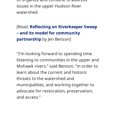
issues in the upper Hudson River
watershed.​​​​‌ ‍ ​‍​‍‌‍ ‌ ​‍‌‍‍‌‌‍‌ ‌‍‍‌‌‍ ‍​‍​‍​ ‍‍​‍​‍‌ ​ ‌‍​‌‌‍ ‍‌‍‍‌‌ ‌​‌ ‍‌​‍ ‍‌‍‍‌‌‍ ​‍​‍​‍ ​​‍​‍‌‍‍​‌ ​‍‌‍‌‌‌‍‌‍​‍​‍​ ‍‍​‍​‍‌‍‍​‌ ‌​‌ ‌​‌ ​​‌ ​ ​ ‍‍​‍ ​‍ ‌‍​ ‌‍ ‌‌ ​ ​‍ ‍‌‍ ‌‌‍​‌‌‍‍‌‌‍ ‍​‍ ‍​ ​‍​ ​​​ ​‍​ ‌​‌ ​‍‌‍‌‌‌‍‌​‌‍‌‌‌ ​ ‌‍‍‌‌‍‌ ‌‍ ‍​‍ ‍‌ ​‍‌‍‍‌‌ ‌‍‌‍‌‌‌ ​‍‌‍‍ ‌‍‌‌‌‍‌‌‌ ​​‌‍‌‌‌ ​‍​‍ ‍‌‍ ‌ ​‍‌‍‌ ​‍ ‌‍‍‌‌‍ ‍‌ ‌​‌‍‌‌‌‍ ‍‌ ‌​​‍ ‌‍‌‌‌‍‌​‌‍‍‌‌ ‌​​‍ ‌‍ ‌‌‍ ‌‍‌​‌‍‌‌​ ‌‌ ​​‌ ​‍‌‍‌‌‌ ​ ‌‍‌‌‌‍ ‍‌ ‌​‌‍​‌‌ ‌​‌‍‍‌‌‍ ‌‍ ‍​ ‍ ‌‍‍‌‌‍‌​​ ‌‌‍‌‍‌‍‌‌​ ‌​​ ​ ‌‍​‌​ ‍‌​ ‌ ​ ‌‍​‍ ‌​ ‍​​ ​ ​ ‍​​ ‍​​‍ ‌​ ‌​‌‍​‌​ ​‌​ ‌ ​‍ ‌‌‍​‍​ ‌ ‌‍​ ​ ​​​‍ ‌​ ‌​​ ‌‌​ ‌ ​ ‌​​ ​‍​ ‌‌​ ‍‌​ ​‌​ ​ ​ ‌‍​ ​ ‌‍​‌​ ‍ ‌ ‌​‌ ‍‌‌ ​​‌‍‌‌​ ‌‌‍​‌‌ ​‍‌ ‌​‌‍‍‌‌‍​ ‌‍ ​‌‍‌‌​ ‍ ‌ ​​‌‍​‌‌ ‌​‌‍‍​​ ‌‌‍​ ‌‍ ‌‍ ‍‌ ‌​‌‍‌‌‌‍ ‍‌ ‌​​‍‌‌​ ‌‌‌​​‍‌‌ ‌‍‍ ‌‍‌‌‌ ‍‌​‍‌‌​ ​ ‌​‌​​‍‌‌​ ​ ‌​‌​​‍‌‌​ ​‍​ ​‍​ ​ ​ ​‌​ ​‌​ ‌ ​ ‌ ‌‍​ ​ ‌‌​ ​ ​ ‌ ​ ‍‌​ ‌‌‌‍‌‍​‍‌‌​ ​‍​ ​‍​‍‌‌​ ‌‌‌​‌​​‍ ‍‌‍​ ‌‍‍​‌‍‍‌‌‍ ​‌‍‌​‌ ​‍‌‍‌‌‌‍ ‍​‍‌‌​ ‌‌‌​​‍‌‌ ‌‍‍ ‌‍‌‌‌ ‍‌​‍‌‌​ ​ ‌​‌​​‍‌‌​ ​ ‌​‌​​‍‌‌​ ​‍​ ​‍​ ​ ​ ​‌​ ​‌​ ‌ ​ ‌ ‌‍​ ​ ‌‌​ ​ ​ ‌ ​ ‍‌​ ‌‌‌‍‌‍​ ​​​‍‌‌​ ​‍​ ​‍​‍‌‌​ ‌‌‌​‌​​‍ ‍‌ ‌​‌‍‌‌‌ ‍​‌ ‌​​ ‌‍​‍‌‍​‌‌ ​ ‌‍‌‌‌‌‌‌‌ ​‍‌‍ ​​ ‌‌‍‍​‌ ‌​‌ ‌​‌ ​​‌ ​ ​‍‌‌​ ​ ‌​​‌​‍‌‌​ ​‍‌​‌‍​‍‌‌​ ​‍‌​‌‍‌‍​ ‌‍ ‌‌ ​ ​‍ ‍‌‍ ‌‌‍​‌‌‍‍‌‌‍ ‍​‍ ‍​ ​‍​ ​​​ ​‍​ ‌​‌ ​‍‌‍‌‌‌‍‌​‌‍‌‌‌ ​ ‌‍‍‌‌‍‌ ‌‍ ‍​‍ ‍‌ ​‍‌‍‍‌‌ ‌‍‌‍‌‌‌ ​‍‌‍‍ ‌‍‌‌‌‍‌‌‌ ​​‌‍‌‌‌ ​‍​‍ ‍‌‍ ‌ ​‍‌‍‌ ​‍‌‍‌‍‍‌‌‍‌​​ ‌‌‍‌‍‌‍‌‌​ ‌​​ ​ ‌‍​‌​ ‍‌​ ‌ ​ ‌‍​‍ ‌​ ‍​​ ​ ​ ‍​​ ‍​​‍ ‌​ ‌​‌‍​‌​ ​‌​ ‌ ​‍ ‌‌‍​‍​ ‌ ‌‍​ ​ ​​​‍ ‌​ ‌​​ ‌‌​ ‌ ​ ‌​​ ​‍​ ‌‌​ ‍‌​ ​‌​ ​ ​ ‌‍​ ​ ‌‍​‌​‍‌‍‌ ‌​‌ ‍‌‌ ​​‌‍‌‌​ ‌‌‍​‌‌ ​‍‌ ‌​‌‍‍‌‌‍​ ‌‍ ​‌‍‌‌​‍‌‍‌ ​​‌‍​‌‌ ‌​‌‍‍​​ ‌‌‍​ ‌‍ ‌‍ ‍‌ ‌​‌‍‌‌‌‍ ‍‌ ‌​​‍‌‌​ ‌‌‌​​‍‌‌ ‌‍‍ ‌‍‌‌‌ ‍‌​‍‌‌​ ​ ‌​‌​​‍‌‌​ ​ ‌​‌​​‍‌‌​ ​‍​ ​‍​ ​ ​ ​‌​ ​‌​ ‌ ​ ‌ ‌‍​ ​ ‌‌​ ​ ​ ‌ ​ ‍‌​ ‌‌‌‍‌‍​‍‌‌​ ​‍​ ​‍​‍‌‌​ ‌‌‌​‌​​‍ ‍‌‍​ ‌‍‍​‌‍‍‌‌‍ ​‌‍‌​‌ ​‍‌‍‌‌‌‍ ‍​‍‌‌​ ‌‌‌​​‍‌‌ ‌‍‍ ‌‍‌‌‌ ‍‌​‍‌‌​ ​ ‌​‌​​‍‌‌​ ​ ‌​‌​​‍‌‌​ ​‍​ ​‍​ ​ ​ ​‌​ ​‌​ ‌ ​ ‌ ‌‍​ ​ ‌‌​ ​ ​ ‌ ​ ‍‌​ ‌‌‌‍‌‍​ ​​​‍‌‌​ ​‍​ ​‍​‍‌‌​ ‌‌‌​‌​​‍ ‍‌ ‌​‌‍‌‌‌ ‍​‌ ‌​​‍‌‍‌ ​​‌‍‌‌‌ ​‍‌ ​ ‌ ​​‌‍‌‌‌‍​ ‌ ‌​‌‍‍‌‌ ‌‍‌‍‌‌​ ‌‌ ​​‌ ‌‌‌‍​‍‌‍ ​‌‍‍‌‌ ​ ‌‍‍​‌‍‌‌‌‍‌​​‍​‍‌ ‌
[Read: ​​​​‌ ‍ ​‍​‍‌‍ ‌ ​‍‌‍‍‌‌‍‌ ‌‍‍‌‌‍ ‍​‍​‍​ ‍‍​‍​‍‌ ​ ‌‍​‌‌‍ ‍‌‍‍‌‌ ‌​‌ ‍‌​‍ ‍‌‍‍‌‌‍ ​‍​‍​‍ ​​‍​‍‌‍‍​‌ ​‍‌‍‌‌‌‍‌‍​‍​‍​ ‍‍​‍​‍‌‍‍​‌ ‌​‌ ‌​‌ ​​‌ ​ ​ ‍‍​‍ ​‍ ‌‍​ ‌‍ ‌‌ ​ ​‍ ‍‌‍ ‌‌‍​‌‌‍‍‌‌‍ ‍​‍ ‍​ ​‍​ ​​​ ​‍​ ‌​‌ ​‍‌‍‌‌‌‍‌​‌‍‌‌‌ ​ ‌‍‍‌‌‍‌ ‌‍ ‍​‍ ‍‌ ​‍‌‍‍‌‌ ‌‍‌‍‌‌‌ ​‍‌‍‍ ‌‍‌‌‌‍‌‌‌ ​​‌‍‌‌‌ ​‍​‍ ‍‌‍ ‌ ​‍‌‍‌ ​‍ ‌‍‍‌‌‍ ‍‌ ‌​‌‍‌‌‌‍ ‍‌ ‌​​‍ ‌‍‌‌‌‍‌​‌‍‍‌‌ ‌​​‍ ‌‍ ‌‌‍ ‌‍‌​‌‍‌‌​ ‌‌ ​​‌ ​‍‌‍‌‌‌ ​ ‌‍‌‌‌‍ ‍‌ ‌​‌‍​‌‌ ‌​‌‍‍‌‌‍ ‌‍ ‍​ ‍ ‌‍‍‌‌‍‌​​ ‌‌‍‌‍‌‍‌‌​ ‌​​ ​ ‌‍​‌​ ‍‌​ ‌ ​ ‌‍​‍ ‌​ ‍​​ ​ ​ ‍​​ ‍​​‍ ‌​ ‌​‌‍​‌​ ​‌​ ‌ ​‍ ‌‌‍​‍​ ‌ ‌‍​ ​ ​​​‍ ‌​ ‌​​ ‌‌​ ‌ ​ ‌​​ ​‍​ ‌‌​ ‍‌​ ​‌​ ​ ​ ‌‍​ ​ ‌‍​‌​ ‍ ‌ ‌​‌ ‍‌‌ ​​‌‍‌‌​ ‌‌‍​‌‌ ​‍‌ ‌​‌‍‍‌‌‍​ ‌‍ ​‌‍‌‌​ ‍ ‌ ​​‌‍​‌‌ ‌​‌‍‍​​ ‌‌‍​ ‌‍ ‌‍ ‍‌ ‌​‌‍‌‌‌‍ ‍‌ ‌​​‍‌‌​ ‌‌‌​​‍‌‌ ‌‍‍ ‌‍‌‌‌ ‍‌​‍‌‌​ ​ ‌​‌​​‍‌‌​ ​ ‌​‌​​‍‌‌​ ​‍​ ​‍​ ​ ​ ‌‍​ ​‌‌‍​ ‌‍​‌​ ​​‌‍​ ​ ‌ ​ ​‌​ ​ ‌‍‌‍​ ‍‌​‍‌‌​ ​‍​ ​‍​‍‌‌​ ‌‌‌​‌​​‍ ‍‌‍​ ‌‍‍​‌‍‍‌‌‍ ​‌‍‌​‌ ​‍‌‍‌‌‌‍ ‍​‍‌‌​ ‌‌‌​​‍‌‌ ‌‍‍ ‌‍‌‌‌ ‍‌​‍‌‌​ ​ ‌​‌​​‍‌‌​ ​ ‌​‌​​‍‌‌​ ​‍​ ​‍​ ​ ​ ‌‍​ ​‌‌‍​ ‌‍​‌​ ​​‌‍​ ​ ‌ ​ ​‌​ ​ ‌‍‌‍​ ‍‌​ ​​​‍‌‌​ ​‍​ ​‍​‍‌‌​ ‌‌‌​‌​​‍ ‍‌ ‌​‌‍‌‌‌ ‍​‌ ‌​​ ‌‍​‍‌‍​‌‌ ​ ‌‍‌‌‌‌‌‌‌ ​‍‌‍ ​​ ‌‌‍‍​‌ ‌​‌ ‌​‌ ​​‌ ​ ​‍‌‌​ ​ ‌​​‌​‍‌‌​ ​‍‌​‌‍​‍‌‌​ ​‍‌​‌‍‌‍​ ‌‍ ‌‌ ​ ​‍ ‍‌‍ ‌‌‍​‌‌‍‍‌‌‍ ‍​‍ ‍​ ​‍​ ​​​ ​‍​ ‌​‌ ​‍‌‍‌‌‌‍‌​‌‍‌‌‌ ​ ‌‍‍‌‌‍‌ ‌‍ ‍​‍ ‍‌ ​‍‌‍‍‌‌ ‌‍‌‍‌‌‌ ​‍‌‍‍ ‌‍‌‌‌‍‌‌‌ ​​‌‍‌‌‌ ​‍​‍ ‍‌‍ ‌ ​‍‌‍‌ ​‍‌‍‌‍‍‌‌‍‌​​ ‌‌‍‌‍‌‍‌‌​ ‌​​ ​ ‌‍​‌​ ‍‌​ ‌ ​ ‌‍​‍ ‌​ ‍​​ ​ ​ ‍​​ ‍​​‍ ‌​ ‌​‌‍​‌​ ​‌​ ‌ ​‍ ‌‌‍​‍​ ‌ ‌‍​ ​ ​​​‍ ‌​ ‌​​ ‌‌​ ‌ ​ ‌​​ ​‍​ ‌‌​ ‍‌​ ​‌​ ​ ​ ‌‍​ ​ ‌‍​‌​‍‌‍‌ ‌​‌ ‍‌‌ ​​‌‍‌‌​ ‌‌‍​‌‌ ​‍‌ ‌​‌‍‍‌‌‍​ ‌‍ ​‌‍‌‌​‍‌‍‌ ​​‌‍​‌‌ ‌​‌‍‍​​ ‌‌‍​ ‌‍ ‌‍ ‍‌ ‌​‌‍‌‌‌‍ ‍‌ ‌​​‍‌‌​ ‌‌‌​​‍‌‌ ‌‍‍ ‌‍‌‌‌ ‍‌​‍‌‌​ ​ ‌​‌​​‍‌‌​ ​ ‌​‌​​‍‌‌​ ​‍​ ​‍​ ​ ​ ‌‍​ ​‌‌‍​ ‌‍​‌​ ​​‌‍​ ​ ‌ ​ ​‌​ ​ ‌‍‌‍​ ‍‌​‍‌‌​ ​‍​ ​‍​‍‌‌​ ‌‌‌​‌​​‍ ‍‌‍​ ‌‍‍​‌‍‍‌‌‍ ​‌‍‌​‌ ​‍‌‍‌‌‌‍ ‍​‍‌‌​ ‌‌‌​​‍‌‌ ‌‍‍ ‌‍‌‌‌ ‍‌​‍‌‌​ ​ ‌​‌​​‍‌‌​ ​ ‌​‌​​‍‌‌​ ​‍​ ​‍​ ​ ​ ‌‍​ ​‌‌‍​ ‌‍​‌​ ​​‌‍​ ​ ‌ ​ ​‌​ ​ ‌‍‌‍​ ‍‌​ ​​​‍‌‌​ ​‍​ ​‍​‍‌‌​ ‌‌‌​‌​​‍ ‍‌ ‌​‌‍‌‌‌ ‍​‌ ‌​​‍‌‍‌ ​​‌‍‌‌‌ ​‍‌ ​ ‌ ​​‌‍‌‌‌‍​ ‌ ‌​‌‍‍‌‌ ‌‍‌‍‌‌​ ‌‌ ​​‌ ‌‌‌‍​‍‌‍ ​‌‍‍‌‌ ​ ‌‍‍​‌‍‌‌‌‍‌​​‍​‍‌ ‌
Reflecting on Riverkeeper Sweep
– and its model for community
partnership​​​​‌ ‍ ​‍​‍‌‍ ‌ ​‍‌‍‍‌‌‍‌ ‌‍‍‌‌‍ ‍​‍​‍​ ‍‍​‍​‍‌ ​ ‌‍​‌‌‍ ‍‌‍‍‌‌ ‌​‌ ‍‌​‍ ‍‌‍‍‌‌‍ ​‍​‍​‍ ​​‍​‍‌‍‍​‌ ​‍‌‍‌‌‌‍‌‍​‍​‍​ ‍‍​‍​‍‌‍‍​‌ ‌​‌ ‌​‌ ​​‌ ​ ​ ‍‍​‍ ​‍ ‌‍​ ‌‍ ‌‌ ​ ​‍ ‍‌‍ ‌‌‍​‌‌‍‍‌‌‍ ‍​‍ ‍​ ​‍​ ​​​ ​‍​ ‌​‌ ​‍‌‍‌‌‌‍‌​‌‍‌‌‌ ​ ‌‍‍‌‌‍‌ ‌‍ ‍​‍ ‍‌ ​‍‌‍‍‌‌ ‌‍‌‍‌‌‌ ​‍‌‍‍ ‌‍‌‌‌‍‌‌‌ ​​‌‍‌‌‌ ​‍​‍ ‍‌‍ ‌ ​‍‌‍‌ ​‍ ‌‍‍‌‌‍ ‍‌ ‌​‌‍‌‌‌‍ ‍‌ ‌​​‍ ‌‍‌‌‌‍‌​‌‍‍‌‌ ‌​​‍ ‌‍ ‌‌‍ ‌‍‌​‌‍‌‌​ ‌‌ ​​‌ ​‍‌‍‌‌‌ ​ ‌‍‌‌‌‍ ‍‌ ‌​‌‍​‌‌ ‌​‌‍‍‌‌‍ ‌‍ ‍​ ‍ ‌‍‍‌‌‍‌​​ ‌‌‍‌‍‌‍‌‌​ ‌​​ ​ ‌‍​‌​ ‍‌​ ‌ ​ ‌‍​‍ ‌​ ‍​​ ​ ​ ‍​​ ‍​​‍ ‌​ ‌​‌‍​‌​ ​‌​ ‌ ​‍ ‌‌‍​‍​ ‌ ‌‍​ ​ ​​​‍ ‌​ ‌​​ ‌‌​ ‌ ​ ‌​​ ​‍​ ‌‌​ ‍‌​ ​‌​ ​ ​ ‌‍​ ​ ‌‍​‌​ ‍ ‌ ‌​‌ ‍‌‌ ​​‌‍‌‌​ ‌‌‍​‌‌ ​‍‌ ‌​‌‍‍‌‌‍​ ‌‍ ​‌‍‌‌​ ‍ ‌ ​​‌‍​‌‌ ‌​‌‍‍​​ ‌‌‍​ ‌‍ ‌‍ ‍‌ ‌​‌‍‌‌‌‍ ‍‌ ‌​​‍‌‌​ ‌‌‌​​‍‌‌ ‌‍‍ ‌‍‌‌‌ ‍‌​‍‌‌​ ​ ‌​‌​​‍‌‌​ ​ ‌​‌​​‍‌‌​ ​‍​ ​‍​ ​ ​ ‌‍​ ​‌‌‍​ ‌‍​‌​ ​​‌‍​ ​ ‌ ​ ​‌​ ​ ‌‍‌‍​ ‍‌​‍‌‌​ ​‍​ ​‍​‍‌‌​ ‌‌‌​‌​​‍ ‍‌‍​ ‌‍‍​‌‍‍‌‌‍ ​‌‍‌​‌ ​‍‌‍‌‌‌‍ ‍​‍‌‌​ ‌‌‌​​‍‌‌ ‌‍‍ ‌‍‌‌‌ ‍‌​‍‌‌​ ​ ‌​‌​​‍‌‌​ ​ ‌​‌​​‍‌‌​ ​‍​ ​‍​ ​ ​ ‌‍​ ​‌‌‍​ ‌‍​‌​ ​​‌‍​ ​ ‌ ​ ​‌​ ​ ‌‍‌‍​ ‍‌​ ​‌​‍‌‌​ ​‍​ ​‍​‍‌‌​ ‌‌‌​‌​​‍ ‍‌ ‌​‌‍‌‌‌ ‍​‌ ‌​​ ‌‍​‍‌‍​‌‌ ​ ‌‍‌‌‌‌‌‌‌ ​‍‌‍ ​​ ‌‌‍‍​‌ ‌​‌ ‌​‌ ​​‌ ​ ​‍‌‌​ ​ ‌​​‌​‍‌‌​ ​‍‌​‌‍​‍‌‌​ ​‍‌​‌‍‌‍​ ‌‍ ‌‌ ​ ​‍ ‍‌‍ ‌‌‍​‌‌‍‍‌‌‍ ‍​‍ ‍​ ​‍​ ​​​ ​‍​ ‌​‌ ​‍‌‍‌‌‌‍‌​‌‍‌‌‌ ​ ‌‍‍‌‌‍‌ ‌‍ ‍​‍ ‍‌ ​‍‌‍‍‌‌ ‌‍‌‍‌‌‌ ​‍‌‍‍ ‌‍‌‌‌‍‌‌‌ ​​‌‍‌‌‌ ​‍​‍ ‍‌‍ ‌ ​‍‌‍‌ ​‍‌‍‌‍‍‌‌‍‌​​ ‌‌‍‌‍‌‍‌‌​ ‌​​ ​ ‌‍​‌​ ‍‌​ ‌ ​ ‌‍​‍ ‌​ ‍​​ ​ ​ ‍​​ ‍​​‍ ‌​ ‌​‌‍​‌​ ​‌​ ‌ ​‍ ‌‌‍​‍​ ‌ ‌‍​ ​ ​​​‍ ‌​ ‌​​ ‌‌​ ‌ ​ ‌​​ ​‍​ ‌‌​ ‍‌​ ​‌​ ​ ​ ‌‍​ ​ ‌‍​‌​‍‌‍‌ ‌​‌ ‍‌‌ ​​‌‍‌‌​ ‌‌‍​‌‌ ​‍‌ ‌​‌‍‍‌‌‍​ ‌‍ ​‌‍‌‌​‍‌‍‌ ​​‌‍​‌‌ ‌​‌‍‍​​ ‌‌‍​ ‌‍ ‌‍ ‍‌ ‌​‌‍‌‌‌‍ ‍‌ ‌​​‍‌‌​ ‌‌‌​​‍‌‌ ‌‍‍ ‌‍‌‌‌ ‍‌​‍‌‌​ ​ ‌​‌​​‍‌‌​ ​ ‌​‌​​‍‌‌​ ​‍​ ​‍​ ​ ​ ‌‍​ ​‌‌‍​ ‌‍​‌​ ​​‌‍​ ​ ‌ ​ ​‌​ ​ ‌‍‌‍​ ‍‌​‍‌‌​ ​‍​ ​‍​‍‌‌​ ‌‌‌​‌​​‍ ‍‌‍​ ‌‍‍​‌‍‍‌‌‍ ​‌‍‌​‌ ​‍‌‍‌‌‌‍ ‍​‍‌‌​ ‌‌‌​​‍‌‌ ‌‍‍ ‌‍‌‌‌ ‍‌​‍‌‌​ ​ ‌​‌​​‍‌‌​ ​ ‌​‌​​‍‌‌​ ​‍​ ​‍​ ​ ​ ‌‍​ ​‌‌‍​ ‌‍​‌​ ​​‌‍​ ​ ‌ ​ ​‌​ ​ ‌‍‌‍​ ‍‌​ ​‌​‍‌‌​ ​‍​ ​‍​‍‌‌​ ‌‌‌​‌​​‍ ‍‌ ‌​‌‍‌‌‌ ‍​‌ ‌​​‍‌‍‌ ​​‌‍‌‌‌ ​‍‌ ​ ‌ ​​‌‍‌‌‌‍​ ‌ ‌​‌‍‍‌‌ ‌‍‌‍‌‌​ ‌‌ ​​‌ ‌‌‌‍​‍‌‍ ​‌‍‍‌‌ ​ ‌‍‍​‌‍‌‌‌‍‌​​‍​‍‌ ‌
by Jen Benson]​​​​‌ ‍ ​‍​‍‌‍ ‌ ​‍‌‍‍‌‌‍‌ ‌‍‍‌‌‍ ‍​‍​‍​ ‍‍​‍​‍‌ ​ ‌‍​‌‌‍ ‍‌‍‍‌‌ ‌​‌ ‍‌​‍ ‍‌‍‍‌‌‍ ​‍​‍​‍ ​​‍​‍‌‍‍​‌ ​‍‌‍‌‌‌‍‌‍​‍​‍​ ‍‍​‍​‍‌‍‍​‌ ‌​‌ ‌​‌ ​​‌ ​ ​ ‍‍​‍ ​‍ ‌‍​ ‌‍ ‌‌ ​ ​‍ ‍‌‍ ‌‌‍​‌‌‍‍‌‌‍ ‍​‍ ‍​ ​‍​ ​​​ ​‍​ ‌​‌ ​‍‌‍‌‌‌‍‌​‌‍‌‌‌ ​ ‌‍‍‌‌‍‌ ‌‍ ‍​‍ ‍‌ ​‍‌‍‍‌‌ ‌‍‌‍‌‌‌ ​‍‌‍‍ ‌‍‌‌‌‍‌‌‌ ​​‌‍‌‌‌ ​‍​‍ ‍‌‍ ‌ ​‍‌‍‌ ​‍ ‌‍‍‌‌‍ ‍‌ ‌​‌‍‌‌‌‍ ‍‌ ‌​​‍ ‌‍‌‌‌‍‌​‌‍‍‌‌ ‌​​‍ ‌‍ ‌‌‍ ‌‍‌​‌‍‌‌​ ‌‌ ​​‌ ​‍‌‍‌‌‌ ​ ‌‍‌‌‌‍ ‍‌ ‌​‌‍​‌‌ ‌​‌‍‍‌‌‍ ‌‍ ‍​ ‍ ‌‍‍‌‌‍‌​​ ‌‌‍‌‍‌‍‌‌​ ‌​​ ​ ‌‍​‌​ ‍‌​ ‌ ​ ‌‍​‍ ‌​ ‍​​ ​ ​ ‍​​ ‍​​‍ ‌​ ‌​‌‍​‌​ ​‌​ ‌ ​‍ ‌‌‍​‍​ ‌ ‌‍​ ​ ​​​‍ ‌​ ‌​​ ‌‌​ ‌ ​ ‌​​ ​‍​ ‌‌​ ‍‌​ ​‌​ ​ ​ ‌‍​ ​ ‌‍​‌​ ‍ ‌ ‌​‌ ‍‌‌ ​​‌‍‌‌​ ‌‌‍​‌‌ ​‍‌ ‌​‌‍‍‌‌‍​ ‌‍ ​‌‍‌‌​ ‍ ‌ ​​‌‍​‌‌ ‌​‌‍‍​​ ‌‌‍​ ‌‍ ‌‍ ‍‌ ‌​‌‍‌‌‌‍ ‍‌ ‌​​‍‌‌​ ‌‌‌​​‍‌‌ ‌‍‍ ‌‍‌‌‌ ‍‌​‍‌‌​ ​ ‌​‌​​‍‌‌​ ​ ‌​‌​​‍‌‌​ ​‍​ ​‍​ ​ ​ ‌‍​ ​‌‌‍​ ‌‍​‌​ ​​‌‍​ ​ ‌ ​ ​‌​ ​ ‌‍‌‍​ ‍‌​‍‌‌​ ​‍​ ​‍​‍‌‌​ ‌‌‌​‌​​‍ ‍‌‍​ ‌‍‍​‌‍‍‌‌‍ ​‌‍‌​‌ ​‍‌‍‌‌‌‍ ‍​‍‌‌​ ‌‌‌​​‍‌‌ ‌‍‍ ‌‍‌‌‌ ‍‌​‍‌‌​ ​ ‌​‌​​‍‌‌​ ​ ‌​‌​​‍‌‌​ ​‍​ ​‍​ ​ ​ ‌‍​ ​‌‌‍​ ‌‍​‌​ ​​‌‍​ ​ ‌ ​ ​‌​ ​ ‌‍‌‍​ ‍‌​ ​‍​‍‌‌​ ​‍​ ​‍​‍‌‌​ ‌‌‌​‌​​‍ ‍‌ ‌​‌‍‌‌‌ ‍​‌ ‌​​ ‌‍​‍‌‍​‌‌ ​ ‌‍‌‌‌‌‌‌‌ ​‍‌‍ ​​ ‌‌‍‍​‌ ‌​‌ ‌​‌ ​​‌ ​ ​‍‌‌​ ​ ‌​​‌​‍‌‌​ ​‍‌​‌‍​‍‌‌​ ​‍‌​‌‍‌‍​ ‌‍ ‌‌ ​ ​‍ ‍‌‍ ‌‌‍​‌‌‍‍‌‌‍ ‍​‍ ‍​ ​‍​ ​​​ ​‍​ ‌​‌ ​‍‌‍‌‌‌‍‌​‌‍‌‌‌ ​ ‌‍‍‌‌‍‌ ‌‍ ‍​‍ ‍‌ ​‍‌‍‍‌‌ ‌‍‌‍‌‌‌ ​‍‌‍‍ ‌‍‌‌‌‍‌‌‌ ​​‌‍‌‌‌ ​‍​‍ ‍‌‍ ‌ ​‍‌‍‌ ​‍‌‍‌‍‍‌‌‍‌​​ ‌‌‍‌‍‌‍‌‌​ ‌​​ ​ ‌‍​‌​ ‍‌​ ‌ ​ ‌‍​‍ ‌​ ‍​​ ​ ​ ‍​​ ‍​​‍ ‌​ ‌​‌‍​‌​ ​‌​ ‌ ​‍ ‌‌‍​‍​ ‌ ‌‍​ ​ ​​​‍ ‌​ ‌​​ ‌‌​ ‌ ​ ‌​​ ​‍​ ‌‌​ ‍‌​ ​‌​ ​ ​ ‌‍​ ​ ‌‍​‌​‍‌‍‌ ‌​‌ ‍‌‌ ​​‌‍‌‌​ ‌‌‍​‌‌ ​‍‌ ‌​‌‍‍‌‌‍​ ‌‍ ​‌‍‌‌​‍‌‍‌ ​​‌‍​‌‌ ‌​‌‍‍​​ ‌‌‍​ ‌‍ ‌‍ ‍‌ ‌​‌‍‌‌‌‍ ‍‌ ‌​​‍‌‌​ ‌‌‌​​‍‌‌ ‌‍‍ ‌‍‌‌‌ ‍‌​‍‌‌​ ​ ‌​‌​​‍‌‌​ ​ ‌​‌​​‍‌‌​ ​‍​ ​‍​ ​ ​ ‌‍​ ​‌‌‍​ ‌‍​‌​ ​​‌‍​ ​ ‌ ​ ​‌​ ​ ‌‍‌‍​ ‍‌​‍‌‌​ ​‍​ ​‍​‍‌‌​ ‌‌‌​‌​​‍ ‍‌‍​ ‌‍‍​‌‍‍‌‌‍ ​‌‍‌​‌ ​‍‌‍‌‌‌‍ ‍​‍‌‌​ ‌‌‌​​‍‌‌ ‌‍‍ ‌‍‌‌‌ ‍‌​‍‌‌​ ​ ‌​‌​​‍‌‌​ ​ ‌​‌​​‍‌‌​ ​‍​ ​‍​ ​ ​ ‌‍​ ​‌‌‍​ ‌‍​‌​ ​​‌‍​ ​ ‌ ​ ​‌​ ​ ‌‍‌‍​ ‍‌​ ​‍​‍‌‌​ ​‍​ ​‍​‍‌‌​ ‌‌‌​‌​​‍ ‍‌ ‌​‌‍‌‌‌ ‍​‌ ‌​​‍‌‍‌ ​​‌‍‌‌‌ ​‍‌ ​ ‌ ​​‌‍‌‌‌‍​ ‌ ‌​‌‍‍‌‌ ‌‍‌‍‌‌​ ‌‌ ​​‌ ‌‌‌‍​‍‌‍ ​‌‍‍‌‌ ​ ‌‍‍​‌‍‌‌‌‍‌​​‍​‍‌ ‌
"I'm looking forward to spending time
listening to communities in the upper and
Mohawk rivers,” said Benson, “in order to
learn about the current and historic
threats to the watershed and
municipalities, and working together to
advocate for restoration, preservation,
and access.”​​​​‌ ‍ ​‍​‍‌‍ ‌ ​‍‌‍‍‌‌‍‌ ‌‍‍‌‌‍ ‍​‍​‍​ ‍‍​‍​‍‌ ​ ‌‍​‌‌‍ ‍‌‍‍‌‌ ‌​‌ ‍‌​‍ ‍‌‍‍‌‌‍ ​‍​‍​‍ ​​‍​‍‌‍‍​‌ ​‍‌‍‌‌‌‍‌‍​‍​‍​ ‍‍​‍​‍‌‍‍​‌ ‌​‌ ‌​‌ ​​‌ ​ ​ ‍‍​‍ ​‍ ‌‍​ ‌‍ ‌‌ ​ ​‍ ‍‌‍ ‌‌‍​‌‌‍‍‌‌‍ ‍​‍ ‍​ ​‍​ ​​​ ​‍​ ‌​‌ ​‍‌‍‌‌‌‍‌​‌‍‌‌‌ ​ ‌‍‍‌‌‍‌ ‌‍ ‍​‍ ‍‌ ​‍‌‍‍‌‌ ‌‍‌‍‌‌‌ ​‍‌‍‍ ‌‍‌‌‌‍‌‌‌ ​​‌‍‌‌‌ ​‍​‍ ‍‌‍ ‌ ​‍‌‍‌ ​‍ ‌‍‍‌‌‍ ‍‌ ‌​‌‍‌‌‌‍ ‍‌ ‌​​‍ ‌‍‌‌‌‍‌​‌‍‍‌‌ ‌​​‍ ‌‍ ‌‌‍ ‌‍‌​‌‍‌‌​ ‌‌ ​​‌ ​‍‌‍‌‌‌ ​ ‌‍‌‌‌‍ ‍‌ ‌​‌‍​‌‌ ‌​‌‍‍‌‌‍ ‌‍ ‍​ ‍ ‌‍‍‌‌‍‌​​ ‌‌‍‌‍‌‍‌‌​ ‌​​ ​ ‌‍​‌​ ‍‌​ ‌ ​ ‌‍​‍ ‌​ ‍​​ ​ ​ ‍​​ ‍​​‍ ‌​ ‌​‌‍​‌​ ​‌​ ‌ ​‍ ‌‌‍​‍​ ‌ ‌‍​ ​ ​​​‍ ‌​ ‌​​ ‌‌​ ‌ ​ ‌​​ ​‍​ ‌‌​ ‍‌​ ​‌​ ​ ​ ‌‍​ ​ ‌‍​‌​ ‍ ‌ ‌​‌ ‍‌‌ ​​‌‍‌‌​ ‌‌‍​‌‌ ​‍‌ ‌​‌‍‍‌‌‍​ ‌‍ ​‌‍‌‌​ ‍ ‌ ​​‌‍​‌‌ ‌​‌‍‍​​ ‌‌‍​ ‌‍ ‌‍ ‍‌ ‌​‌‍‌‌‌‍ ‍‌ ‌​​‍‌‌​ ‌‌‌​​‍‌‌ ‌‍‍ ‌‍‌‌‌ ‍‌​‍‌‌​ ​ ‌​‌​​‍‌‌​ ​ ‌​‌​​‍‌‌​ ​‍​ ​‍​ ​‍​ ‌​​ ​‍​ ‍​​ ‌​​ ‌‍‌‍‌‍​ ‌ ‌‍​ ​ ​‌​ ​‌​ ‌ ​‍‌‌​ ​‍​ ​‍​‍‌‌​ ‌‌‌​‌​​‍ ‍‌‍​ ‌‍‍​‌‍‍‌‌‍ ​‌‍‌​‌ ​‍‌‍‌‌‌‍ ‍​‍‌‌​ ‌‌‌​​‍‌‌ ‌‍‍ ‌‍‌‌‌ ‍‌​‍‌‌​ ​ ‌​‌​​‍‌‌​ ​ ‌​‌​​‍‌‌​ ​‍​ ​‍​ ​‍​ ‌​​ ​‍​ ‍​​ ‌​​ ‌‍‌‍‌‍​ ‌ ‌‍​ ​ ​‌​ ​‌​ ‌ ​ ​​​‍‌‌​ ​‍​ ​‍​‍‌‌​ ‌‌‌​‌​​‍ ‍‌ ‌​‌‍‌‌‌ ‍​‌ ‌​​ ‌‍​‍‌‍​‌‌ ​ ‌‍‌‌‌‌‌‌‌ ​‍‌‍ ​​ ‌‌‍‍​‌ ‌​‌ ‌​‌ ​​‌ ​ ​‍‌‌​ ​ ‌​​‌​‍‌‌​ ​‍‌​‌‍​‍‌‌​ ​‍‌​‌‍‌‍​ ‌‍ ‌‌ ​ ​‍ ‍‌‍ ‌‌‍​‌‌‍‍‌‌‍ ‍​‍ ‍​ ​‍​ ​​​ ​‍​ ‌​‌ ​‍‌‍‌‌‌‍‌​‌‍‌‌‌ ​ ‌‍‍‌‌‍‌ ‌‍ ‍​‍ ‍‌ ​‍‌‍‍‌‌ ‌‍‌‍‌‌‌ ​‍‌‍‍ ‌‍‌‌‌‍‌‌‌ ​​‌‍‌‌‌ ​‍​‍ ‍‌‍ ‌ ​‍‌‍‌ ​‍‌‍‌‍‍‌‌‍‌​​ ‌‌‍‌‍‌‍‌‌​ ‌​​ ​ ‌‍​‌​ ‍‌​ ‌ ​ ‌‍​‍ ‌​ ‍​​ ​ ​ ‍​​ ‍​​‍ ‌​ ‌​‌‍​‌​ ​‌​ ‌ ​‍ ‌‌‍​‍​ ‌ ‌‍​ ​ ​​​‍ ‌​ ‌​​ ‌‌​ ‌ ​ ‌​​ ​‍​ ‌‌​ ‍‌​ ​‌​ ​ ​ ‌‍​ ​ ‌‍​‌​‍‌‍‌ ‌​‌ ‍‌‌ ​​‌‍‌‌​ ‌‌‍​‌‌ ​‍‌ ‌​‌‍‍‌‌‍​ ‌‍ ​‌‍‌‌​‍‌‍‌ ​​‌‍​‌‌ ‌​‌‍‍​​ ‌‌‍​ ‌‍ ‌‍ ‍‌ ‌​‌‍‌‌‌‍ ‍‌ ‌​​‍‌‌​ ‌‌‌​​‍‌‌ ‌‍‍ ‌‍‌‌‌ ‍‌​‍‌‌​ ​ ‌​‌​​‍‌‌​ ​ ‌​‌​​‍‌‌​ ​‍​ ​‍​ ​‍​ ‌​​ ​‍​ ‍​​ ‌​​ ‌‍‌‍‌‍​ ‌ ‌‍​ ​ ​‌​ ​‌​ ‌ ​‍‌‌​ ​‍​ ​‍​‍‌‌​ ‌‌‌​‌​​‍ ‍‌‍​ ‌‍‍​‌‍‍‌‌‍ ​‌‍‌​‌ ​‍‌‍‌‌‌‍ ‍​‍‌‌​ ‌‌‌​​‍‌‌ ‌‍‍ ‌‍‌‌‌ ‍‌​‍‌‌​ ​ ‌​‌​​‍‌‌​ ​ ‌​‌​​‍‌‌​ ​‍​ ​‍​ ​‍​ ‌​​ ​‍​ ‍​​ ‌​​ ‌‍‌‍‌‍​ ‌ ‌‍​ ​ ​‌​ ​‌​ ‌ ​ ​​​‍‌‌​ ​‍​ ​‍​‍‌‌​ ‌‌‌​‌​​‍ ‍‌ ‌​‌‍‌‌‌ ‍​‌ ‌​​‍‌‍‌ ​​‌‍‌‌‌ ​‍‌ ​ ‌ ​​‌‍‌‌‌‍​ ‌ ‌​‌‍‍‌‌ ‌‍‌‍‌‌​ ‌‌ ​​‌ ‌‌‌‍​‍‌‍ ​‌‍‍‌‌ ​ ‌‍‍​‌‍‌‌‌‍‌​​‍​‍‌ ‌