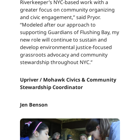
Riverkeeper’s NYC-based work with a
greater focus on community organizing
and civic engagement,” said Pryor.
“Modeled after our approach to
supporting Guardians of Flushing Bay, my
new role will continue to sustain and
develop environmental justice-focused
grassroots advocacy and community
stewardship throughout NYC.”​​​​‌ ‍ ​‍​‍‌‍ ‌ ​‍‌‍‍‌‌‍‌ ‌‍‍‌‌‍ ‍​‍​‍​ ‍‍​‍​‍‌ ​ ‌‍​‌‌‍ ‍‌‍‍‌‌ ‌​‌ ‍‌​‍ ‍‌‍‍‌‌‍ ​‍​‍​‍ ​​‍​‍‌‍‍​‌ ​‍‌‍‌‌‌‍‌‍​‍​‍​ ‍‍​‍​‍‌‍‍​‌ ‌​‌ ‌​‌ ​​‌ ​ ​ ‍‍​‍ ​‍ ‌‍​ ‌‍ ‌‌ ​ ​‍ ‍‌‍ ‌‌‍​‌‌‍‍‌‌‍ ‍​‍ ‍​ ​‍​ ​​​ ​‍​ ‌​‌ ​‍‌‍‌‌‌‍‌​‌‍‌‌‌ ​ ‌‍‍‌‌‍‌ ‌‍ ‍​‍ ‍‌ ​‍‌‍‍‌‌ ‌‍‌‍‌‌‌ ​‍‌‍‍ ‌‍‌‌‌‍‌‌‌ ​​‌‍‌‌‌ ​‍​‍ ‍‌‍ ‌ ​‍‌‍‌ ​‍ ‌‍‍‌‌‍ ‍‌ ‌​‌‍‌‌‌‍ ‍‌ ‌​​‍ ‌‍‌‌‌‍‌​‌‍‍‌‌ ‌​​‍ ‌‍ ‌‌‍ ‌‍‌​‌‍‌‌​ ‌‌ ​​‌ ​‍‌‍‌‌‌ ​ ‌‍‌‌‌‍ ‍‌ ‌​‌‍​‌‌ ‌​‌‍‍‌‌‍ ‌‍ ‍​ ‍ ‌‍‍‌‌‍‌​​ ‌‌‍‌‍‌‍‌‌​ ‌​​ ​ ‌‍​‌​ ‍‌​ ‌ ​ ‌‍​‍ ‌​ ‍​​ ​ ​ ‍​​ ‍​​‍ ‌​ ‌​‌‍​‌​ ​‌​ ‌ ​‍ ‌‌‍​‍​ ‌ ‌‍​ ​ ​​​‍ ‌​ ‌​​ ‌‌​ ‌ ​ ‌​​ ​‍​ ‌‌​ ‍‌​ ​‌​ ​ ​ ‌‍​ ​ ‌‍​‌​ ‍ ‌ ‌​‌ ‍‌‌ ​​‌‍‌‌​ ‌‌‍​‌‌ ​‍‌ ‌​‌‍‍‌‌‍​ ‌‍ ​‌‍‌‌​ ‍ ‌ ​​‌‍​‌‌ ‌​‌‍‍​​ ‌‌‍​ ‌‍ ‌‍ ‍‌ ‌​‌‍‌‌‌‍ ‍‌ ‌​​‍‌‌​ ‌‌‌​​‍‌‌ ‌‍‍ ‌‍‌‌‌ ‍‌​‍‌‌​ ​ ‌​‌​​‍‌‌​ ​ ‌​‌​​‍‌‌​ ​‍​ ​‍​ ​​​ ‌‍‌‍‌​‌‍‌​‌‍​ ‌‍‌‍​ ‌‍​ ​‌‌‍​‍​ ‌ ​ ‌​​ ‌ ​‍‌‌​ ​‍​ ​‍​‍‌‌​ ‌‌‌​‌​​‍ ‍‌‍​ ‌‍‍​‌‍‍‌‌‍ ​‌‍‌​‌ ​‍‌‍‌‌‌‍ ‍​‍‌‌​ ‌‌‌​​‍‌‌ ‌‍‍ ‌‍‌‌‌ ‍‌​‍‌‌​ ​ ‌​‌​​‍‌‌​ ​ ‌​‌​​‍‌‌​ ​‍​ ​‍​ ​​​ ‌‍‌‍‌​‌‍‌​‌‍​ ‌‍‌‍​ ‌‍​ ​‌‌‍​‍​ ‌ ​ ‌​​ ‌ ​ ​​​‍‌‌​ ​‍​ ​‍​‍‌‌​ ‌‌‌​‌​​‍ ‍‌ ‌​‌‍‌‌‌ ‍​‌ ‌​​ ‌‍​‍‌‍​‌‌ ​ ‌‍‌‌‌‌‌‌‌ ​‍‌‍ ​​ ‌‌‍‍​‌ ‌​‌ ‌​‌ ​​‌ ​ ​‍‌‌​ ​ ‌​​‌​‍‌‌​ ​‍‌​‌‍​‍‌‌​ ​‍‌​‌‍‌‍​ ‌‍ ‌‌ ​ ​‍ ‍‌‍ ‌‌‍​‌‌‍‍‌‌‍ ‍​‍ ‍​ ​‍​ ​​​ ​‍​ ‌​‌ ​‍‌‍‌‌‌‍‌​‌‍‌‌‌ ​ ‌‍‍‌‌‍‌ ‌‍ ‍​‍ ‍‌ ​‍‌‍‍‌‌ ‌‍‌‍‌‌‌ ​‍‌‍‍ ‌‍‌‌‌‍‌‌‌ ​​‌‍‌‌‌ ​‍​‍ ‍‌‍ ‌ ​‍‌‍‌ ​‍‌‍‌‍‍‌‌‍‌​​ ‌‌‍‌‍‌‍‌‌​ ‌​​ ​ ‌‍​‌​ ‍‌​ ‌ ​ ‌‍​‍ ‌​ ‍​​ ​ ​ ‍​​ ‍​​‍ ‌​ ‌​‌‍​‌​ ​‌​ ‌ ​‍ ‌‌‍​‍​ ‌ ‌‍​ ​ ​​​‍ ‌​ ‌​​ ‌‌​ ‌ ​ ‌​​ ​‍​ ‌‌​ ‍‌​ ​‌​ ​ ​ ‌‍​ ​ ‌‍​‌​‍‌‍‌ ‌​‌ ‍‌‌ ​​‌‍‌‌​ ‌‌‍​‌‌ ​‍‌ ‌​‌‍‍‌‌‍​ ‌‍ ​‌‍‌‌​‍‌‍‌ ​​‌‍​‌‌ ‌​‌‍‍​​ ‌‌‍​ ‌‍ ‌‍ ‍‌ ‌​‌‍‌‌‌‍ ‍‌ ‌​​‍‌‌​ ‌‌‌​​‍‌‌ ‌‍‍ ‌‍‌‌‌ ‍‌​‍‌‌​ ​ ‌​‌​​‍‌‌​ ​ ‌​‌​​‍‌‌​ ​‍​ ​‍​ ​​​ ‌‍‌‍‌​‌‍‌​‌‍​ ‌‍‌‍​ ‌‍​ ​‌‌‍​‍​ ‌ ​ ‌​​ ‌ ​‍‌‌​ ​‍​ ​‍​‍‌‌​ ‌‌‌​‌​​‍ ‍‌‍​ ‌‍‍​‌‍‍‌‌‍ ​‌‍‌​‌ ​‍‌‍‌‌‌‍ ‍​‍‌‌​ ‌‌‌​​‍‌‌ ‌‍‍ ‌‍‌‌‌ ‍‌​‍‌‌​ ​ ‌​‌​​‍‌‌​ ​ ‌​‌​​‍‌‌​ ​‍​ ​‍​ ​​​ ‌‍‌‍‌​‌‍‌​‌‍​ ‌‍‌‍​ ‌‍​ ​‌‌‍​‍​ ‌ ​ ‌​​ ‌ ​ ​​​‍‌‌​ ​‍​ ​‍​‍‌‌​ ‌‌‌​‌​​‍ ‍‌ ‌​‌‍‌‌‌ ‍​‌ ‌​​‍‌‍‌ ​​‌‍‌‌‌ ​‍‌ ​ ‌ ​​‌‍‌‌‌‍​ ‌ ‌​‌‍‍‌‌ ‌‍‌‍‌‌​ ‌‌ ​​‌ ‌‌‌‍​‍‌‍ ​‌‍‍‌‌ ​ ‌‍‍​‌‍‌‌‌‍‌​​‍​‍‌ ‌
Upriver / Mohawk Civics & Community
Stewardship Coordinator​​​​‌ ‍ ​‍​‍‌‍ ‌ ​‍‌‍‍‌‌‍‌ ‌‍‍‌‌‍ ‍​‍​‍​ ‍‍​‍​‍‌ ​ ‌‍​‌‌‍ ‍‌‍‍‌‌ ‌​‌ ‍‌​‍ ‍‌‍‍‌‌‍ ​‍​‍​‍ ​​‍​‍‌‍‍​‌ ​‍‌‍‌‌‌‍‌‍​‍​‍​ ‍‍​‍​‍‌‍‍​‌ ‌​‌ ‌​‌ ​​‌ ​ ​ ‍‍​‍ ​‍ ‌‍​ ‌‍ ‌‌ ​ ​‍ ‍‌‍ ‌‌‍​‌‌‍‍‌‌‍ ‍​‍ ‍​ ​‍​ ​​​ ​‍​ ‌​‌ ​‍‌‍‌‌‌‍‌​‌‍‌‌‌ ​ ‌‍‍‌‌‍‌ ‌‍ ‍​‍ ‍‌ ​‍‌‍‍‌‌ ‌‍‌‍‌‌‌ ​‍‌‍‍ ‌‍‌‌‌‍‌‌‌ ​​‌‍‌‌‌ ​‍​‍ ‍‌‍ ‌ ​‍‌‍‌ ​‍ ‌‍‍‌‌‍ ‍‌ ‌​‌‍‌‌‌‍ ‍‌ ‌​​‍ ‌‍‌‌‌‍‌​‌‍‍‌‌ ‌​​‍ ‌‍ ‌‌‍ ‌‍‌​‌‍‌‌​ ‌‌ ​​‌ ​‍‌‍‌‌‌ ​ ‌‍‌‌‌‍ ‍‌ ‌​‌‍​‌‌ ‌​‌‍‍‌‌‍ ‌‍ ‍​ ‍ ‌‍‍‌‌‍‌​​ ‌‌‍‌‍‌‍‌‌​ ‌​​ ​ ‌‍​‌​ ‍‌​ ‌ ​ ‌‍​‍ ‌​ ‍​​ ​ ​ ‍​​ ‍​​‍ ‌​ ‌​‌‍​‌​ ​‌​ ‌ ​‍ ‌‌‍​‍​ ‌ ‌‍​ ​ ​​​‍ ‌​ ‌​​ ‌‌​ ‌ ​ ‌​​ ​‍​ ‌‌​ ‍‌​ ​‌​ ​ ​ ‌‍​ ​ ‌‍​‌​ ‍ ‌ ‌​‌ ‍‌‌ ​​‌‍‌‌​ ‌‌‍​‌‌ ​‍‌ ‌​‌‍‍‌‌‍​ ‌‍ ​‌‍‌‌​ ‍ ‌ ​​‌‍​‌‌ ‌​‌‍‍​​ ‌‌‍​ ‌‍ ‌‍ ‍‌ ‌​‌‍‌‌‌‍ ‍‌ ‌​​‍‌‌​ ‌‌‌​​‍‌‌ ‌‍‍ ‌‍‌‌‌ ‍‌​‍‌‌​ ​ ‌​‌​​‍‌‌​ ​ ‌​‌​​‍‌‌​ ​‍​ ​‍‌‍‌​​ ‌‍​ ​‍‌‍‌‍​ ‌​​ ‌​​ ‍‌‌‍‌‌‌‍​‌‌‍​‌​ ‍‌​ ​‍​‍‌‌​ ​‍​ ​‍​‍‌‌​ ‌‌‌​‌​​‍ ‍‌‍​ ‌‍‍​‌‍‍‌‌‍ ​‌‍‌​‌ ​‍‌‍‌‌‌‍ ‍​‍‌‌​ ‌‌‌​​‍‌‌ ‌‍‍ ‌‍‌‌‌ ‍‌​‍‌‌​ ​ ‌​‌​​‍‌‌​ ​ ‌​‌​​‍‌‌​ ​‍​ ​‍‌‍‌​​ ‌‍​ ​‍‌‍‌‍​ ‌​​ ‌​​ ‍‌‌‍‌‌‌‍​‌‌‍​‌​ ‍‌​ ​‍​ ​​​‍‌‌​ ​‍​ ​‍​‍‌‌​ ‌‌‌​‌​​‍ ‍‌ ‌​‌‍‌‌‌ ‍​‌ ‌​​ ‌‍​‍‌‍​‌‌ ​ ‌‍‌‌‌‌‌‌‌ ​‍‌‍ ​​ ‌‌‍‍​‌ ‌​‌ ‌​‌ ​​‌ ​ ​‍‌‌​ ​ ‌​​‌​‍‌‌​ ​‍‌​‌‍​‍‌‌​ ​‍‌​‌‍‌‍​ ‌‍ ‌‌ ​ ​‍ ‍‌‍ ‌‌‍​‌‌‍‍‌‌‍ ‍​‍ ‍​ ​‍​ ​​​ ​‍​ ‌​‌ ​‍‌‍‌‌‌‍‌​‌‍‌‌‌ ​ ‌‍‍‌‌‍‌ ‌‍ ‍​‍ ‍‌ ​‍‌‍‍‌‌ ‌‍‌‍‌‌‌ ​‍‌‍‍ ‌‍‌‌‌‍‌‌‌ ​​‌‍‌‌‌ ​‍​‍ ‍‌‍ ‌ ​‍‌‍‌ ​‍‌‍‌‍‍‌‌‍‌​​ ‌‌‍‌‍‌‍‌‌​ ‌​​ ​ ‌‍​‌​ ‍‌​ ‌ ​ ‌‍​‍ ‌​ ‍​​ ​ ​ ‍​​ ‍​​‍ ‌​ ‌​‌‍​‌​ ​‌​ ‌ ​‍ ‌‌‍​‍​ ‌ ‌‍​ ​ ​​​‍ ‌​ ‌​​ ‌‌​ ‌ ​ ‌​​ ​‍​ ‌‌​ ‍‌​ ​‌​ ​ ​ ‌‍​ ​ ‌‍​‌​‍‌‍‌ ‌​‌ ‍‌‌ ​​‌‍‌‌​ ‌‌‍​‌‌ ​‍‌ ‌​‌‍‍‌‌‍​ ‌‍ ​‌‍‌‌​‍‌‍‌ ​​‌‍​‌‌ ‌​‌‍‍​​ ‌‌‍​ ‌‍ ‌‍ ‍‌ ‌​‌‍‌‌‌‍ ‍‌ ‌​​‍‌‌​ ‌‌‌​​‍‌‌ ‌‍‍ ‌‍‌‌‌ ‍‌​‍‌‌​ ​ ‌​‌​​‍‌‌​ ​ ‌​‌​​‍‌‌​ ​‍​ ​‍‌‍‌​​ ‌‍​ ​‍‌‍‌‍​ ‌​​ ‌​​ ‍‌‌‍‌‌‌‍​‌‌‍​‌​ ‍‌​ ​‍​‍‌‌​ ​‍​ ​‍​‍‌‌​ ‌‌‌​‌​​‍ ‍‌‍​ ‌‍‍​‌‍‍‌‌‍ ​‌‍‌​‌ ​‍‌‍‌‌‌‍ ‍​‍‌‌​ ‌‌‌​​‍‌‌ ‌‍‍ ‌‍‌‌‌ ‍‌​‍‌‌​ ​ ‌​‌​​‍‌‌​ ​ ‌​‌​​‍‌‌​ ​‍​ ​‍‌‍‌​​ ‌‍​ ​‍‌‍‌‍​ ‌​​ ‌​​ ‍‌‌‍‌‌‌‍​‌‌‍​‌​ ‍‌​ ​‍​ ​​​‍‌‌​ ​‍​ ​‍​‍‌‌​ ‌‌‌​‌​​‍ ‍‌ ‌​‌‍‌‌‌ ‍​‌ ‌​​‍‌‍‌ ​​‌‍‌‌‌ ​‍‌ ​ ‌ ​​‌‍‌‌‌‍​ ‌ ‌​‌‍‍‌‌ ‌‍‌‍‌‌​ ‌‌ ​​‌ ‌‌‌‍​‍‌‍ ​‌‍‍‌‌ ​ ‌‍‍​‌‍‌‌‌‍‌​​‍​‍‌ ‌
Jen Benson​​​​‌ ‍ ​‍​‍‌‍ ‌ ​‍‌‍‍‌‌‍‌ ‌‍‍‌‌‍ ‍​‍​‍​ ‍‍​‍​‍‌ ​ ‌‍​‌‌‍ ‍‌‍‍‌‌ ‌​‌ ‍‌​‍ ‍‌‍‍‌‌‍ ​‍​‍​‍ ​​‍​‍‌‍‍​‌ ​‍‌‍‌‌‌‍‌‍​‍​‍​ ‍‍​‍​‍‌‍‍​‌ ‌​‌ ‌​‌ ​​‌ ​ ​ ‍‍​‍ ​‍ ‌‍​ ‌‍ ‌‌ ​ ​‍ ‍‌‍ ‌‌‍​‌‌‍‍‌‌‍ ‍​‍ ‍​ ​‍​ ​​​ ​‍​ ‌​‌ ​‍‌‍‌‌‌‍‌​‌‍‌‌‌ ​ ‌‍‍‌‌‍‌ ‌‍ ‍​‍ ‍‌ ​‍‌‍‍‌‌ ‌‍‌‍‌‌‌ ​‍‌‍‍ ‌‍‌‌‌‍‌‌‌ ​​‌‍‌‌‌ ​‍​‍ ‍‌‍ ‌ ​‍‌‍‌ ​‍ ‌‍‍‌‌‍ ‍‌ ‌​‌‍‌‌‌‍ ‍‌ ‌​​‍ ‌‍‌‌‌‍‌​‌‍‍‌‌ ‌​​‍ ‌‍ ‌‌‍ ‌‍‌​‌‍‌‌​ ‌‌ ​​‌ ​‍‌‍‌‌‌ ​ ‌‍‌‌‌‍ ‍‌ ‌​‌‍​‌‌ ‌​‌‍‍‌‌‍ ‌‍ ‍​ ‍ ‌‍‍‌‌‍‌​​ ‌‌‍‌‍‌‍‌‌​ ‌​​ ​ ‌‍​‌​ ‍‌​ ‌ ​ ‌‍​‍ ‌​ ‍​​ ​ ​ ‍​​ ‍​​‍ ‌​ ‌​‌‍​‌​ ​‌​ ‌ ​‍ ‌‌‍​‍​ ‌ ‌‍​ ​ ​​​‍ ‌​ ‌​​ ‌‌​ ‌ ​ ‌​​ ​‍​ ‌‌​ ‍‌​ ​‌​ ​ ​ ‌‍​ ​ ‌‍​‌​ ‍ ‌ ‌​‌ ‍‌‌ ​​‌‍‌‌​ ‌‌‍​‌‌ ​‍‌ ‌​‌‍‍‌‌‍​ ‌‍ ​‌‍‌‌​ ‍ ‌ ​​‌‍​‌‌ ‌​‌‍‍​​ ‌‌‍​ ‌‍ ‌‍ ‍‌ ‌​‌‍‌‌‌‍ ‍‌ ‌​​‍‌‌​ ‌‌‌​​‍‌‌ ‌‍‍ ‌‍‌‌‌ ‍‌​‍‌‌​ ​ ‌​‌​​‍‌‌​ ​ ‌​‌​​‍‌‌​ ​‍​ ​‍​ ​ ​ ​ ‌‍‌‍​ ​‌‌‍​ ​ ‍‌​ ​ ​ ‌​‌‍‌‍‌‍​‌​ ​‌​ ‍​​‍‌‌​ ​‍​ ​‍​‍‌‌​ ‌‌‌​‌​​‍ ‍‌‍​ ‌‍‍​‌‍‍‌‌‍ ​‌‍‌​‌ ​‍‌‍‌‌‌‍ ‍​‍‌‌​ ‌‌‌​​‍‌‌ ‌‍‍ ‌‍‌‌‌ ‍‌​‍‌‌​ ​ ‌​‌​​‍‌‌​ ​ ‌​‌​​‍‌‌​ ​‍​ ​‍​ ​ ​ ​ ‌‍‌‍​ ​‌‌‍​ ​ ‍‌​ ​ ​ ‌​‌‍‌‍‌‍​‌​ ​‌​ ‍​​ ​​​‍‌‌​ ​‍​ ​‍​‍‌‌​ ‌‌‌​‌​​‍ ‍‌ ‌​‌‍‌‌‌ ‍​‌ ‌​​ ‌‍​‍‌‍​‌‌ ​ ‌‍‌‌‌‌‌‌‌ ​‍‌‍ ​​ ‌‌‍‍​‌ ‌​‌ ‌​‌ ​​‌ ​ ​‍‌‌​ ​ ‌​​‌​‍‌‌​ ​‍‌​‌‍​‍‌‌​ ​‍‌​‌‍‌‍​ ‌‍ ‌‌ ​ ​‍ ‍‌‍ ‌‌‍​‌‌‍‍‌‌‍ ‍​‍ ‍​ ​‍​ ​​​ ​‍​ ‌​‌ ​‍‌‍‌‌‌‍‌​‌‍‌‌‌ ​ ‌‍‍‌‌‍‌ ‌‍ ‍​‍ ‍‌ ​‍‌‍‍‌‌ ‌‍‌‍‌‌‌ ​‍‌‍‍ ‌‍‌‌‌‍‌‌‌ ​​‌‍‌‌‌ ​‍​‍ ‍‌‍ ‌ ​‍‌‍‌ ​‍‌‍‌‍‍‌‌‍‌​​ ‌‌‍‌‍‌‍‌‌​ ‌​​ ​ ‌‍​‌​ ‍‌​ ‌ ​ ‌‍​‍ ‌​ ‍​​ ​ ​ ‍​​ ‍​​‍ ‌​ ‌​‌‍​‌​ ​‌​ ‌ ​‍ ‌‌‍​‍​ ‌ ‌‍​ ​ ​​​‍ ‌​ ‌​​ ‌‌​ ‌ ​ ‌​​ ​‍​ ‌‌​ ‍‌​ ​‌​ ​ ​ ‌‍​ ​ ‌‍​‌​‍‌‍‌ ‌​‌ ‍‌‌ ​​‌‍‌‌​ ‌‌‍​‌‌ ​‍‌ ‌​‌‍‍‌‌‍​ ‌‍ ​‌‍‌‌​‍‌‍‌ ​​‌‍​‌‌ ‌​‌‍‍​​ ‌‌‍​ ‌‍ ‌‍ ‍‌ ‌​‌‍‌‌‌‍ ‍‌ ‌​​‍‌‌​ ‌‌‌​​‍‌‌ ‌‍‍ ‌‍‌‌‌ ‍‌​‍‌‌​ ​ ‌​‌​​‍‌‌​ ​ ‌​‌​​‍‌‌​ ​‍​ ​‍​ ​ ​ ​ ‌‍‌‍​ ​‌‌‍​ ​ ‍‌​ ​ ​ ‌​‌‍‌‍‌‍​‌​ ​‌​ ‍​​‍‌‌​ ​‍​ ​‍​‍‌‌​ ‌‌‌​‌​​‍ ‍‌‍​ ‌‍‍​‌‍‍‌‌‍ ​‌‍‌​‌ ​‍‌‍‌‌‌‍ ‍​‍‌‌​ ‌‌‌​​‍‌‌ ‌‍‍ ‌‍‌‌‌ ‍‌​‍‌‌​ ​ ‌​‌​​‍‌‌​ ​ ‌​‌​​‍‌‌​ ​‍​ ​‍​ ​ ​ ​ ‌‍‌‍​ ​‌‌‍​ ​ ‍‌​ ​ ​ ‌​‌‍‌‍‌‍​‌​ ​‌​ ‍​​ ​​​‍‌‌​ ​‍​ ​‍​‍‌‌​ ‌‌‌​‌​​‍ ‍‌ ‌​‌‍‌‌‌ ‍​‌ ‌​​‍‌‍‌ ​​‌‍‌‌‌ ​‍‌ ​ ‌ ​​‌‍‌‌‌‍​ ‌ ‌​‌‍‍‌‌ ‌‍‌‍‌‌​ ‌‌ ​​‌ ‌‌‌‍​‍‌‍ ​‌‍‍‌‌ ​ ‌‍‍​‌‍‌‌‌‍‌​​‍​‍‌ ‌