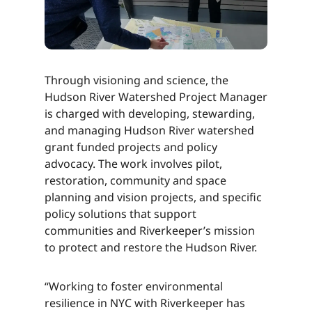
Through visioning and science, the
Hudson River Watershed Project Manager
is charged with developing, stewarding,
and managing Hudson River watershed
grant funded projects and policy
advocacy. The work involves pilot,
restoration, community and space
planning and vision projects, and specific
policy solutions that support
communities and Riverkeeper’s mission
to protect and restore the Hudson River.​​​​‌ ‍ ​‍​‍‌‍ ‌ ​‍‌‍‍‌‌‍‌ ‌‍‍‌‌‍ ‍​‍​‍​ ‍‍​‍​‍‌ ​ ‌‍​‌‌‍ ‍‌‍‍‌‌ ‌​‌ ‍‌​‍ ‍‌‍‍‌‌‍ ​‍​‍​‍ ​​‍​‍‌‍‍​‌ ​‍‌‍‌‌‌‍‌‍​‍​‍​ ‍‍​‍​‍‌‍‍​‌ ‌​‌ ‌​‌ ​​‌ ​ ​ ‍‍​‍ ​‍ ‌‍​ ‌‍ ‌‌ ​ ​‍ ‍‌‍ ‌‌‍​‌‌‍‍‌‌‍ ‍​‍ ‍​ ​‍​ ​​​ ​‍​ ‌​‌ ​‍‌‍‌‌‌‍‌​‌‍‌‌‌ ​ ‌‍‍‌‌‍‌ ‌‍ ‍​‍ ‍‌ ​‍‌‍‍‌‌ ‌‍‌‍‌‌‌ ​‍‌‍‍ ‌‍‌‌‌‍‌‌‌ ​​‌‍‌‌‌ ​‍​‍ ‍‌‍ ‌ ​‍‌‍‌ ​‍ ‌‍‍‌‌‍ ‍‌ ‌​‌‍‌‌‌‍ ‍‌ ‌​​‍ ‌‍‌‌‌‍‌​‌‍‍‌‌ ‌​​‍ ‌‍ ‌‌‍ ‌‍‌​‌‍‌‌​ ‌‌ ​​‌ ​‍‌‍‌‌‌ ​ ‌‍‌‌‌‍ ‍‌ ‌​‌‍​‌‌ ‌​‌‍‍‌‌‍ ‌‍ ‍​ ‍ ‌‍‍‌‌‍‌​​ ‌‌‍‌‍‌‍‌‌​ ‌​​ ​ ‌‍​‌​ ‍‌​ ‌ ​ ‌‍​‍ ‌​ ‍​​ ​ ​ ‍​​ ‍​​‍ ‌​ ‌​‌‍​‌​ ​‌​ ‌ ​‍ ‌‌‍​‍​ ‌ ‌‍​ ​ ​​​‍ ‌​ ‌​​ ‌‌​ ‌ ​ ‌​​ ​‍​ ‌‌​ ‍‌​ ​‌​ ​ ​ ‌‍​ ​ ‌‍​‌​ ‍ ‌ ‌​‌ ‍‌‌ ​​‌‍‌‌​ ‌‌‍​‌‌ ​‍‌ ‌​‌‍‍‌‌‍​ ‌‍ ​‌‍‌‌​ ‍ ‌ ​​‌‍​‌‌ ‌​‌‍‍​​ ‌‌‍​ ‌‍ ‌‍ ‍‌ ‌​‌‍‌‌‌‍ ‍‌ ‌​​‍‌‌​ ‌‌‌​​‍‌‌ ‌‍‍ ‌‍‌‌‌ ‍‌​‍‌‌​ ​ ‌​‌​​‍‌‌​ ​ ‌​‌​​‍‌‌​ ​‍​ ​‍‌‍​‌‌‍‌​‌‍​‌​ ‍‌​ ‌‌​ ‌ ​ ‍​​ ‍‌​ ​ ‌‍‌‍‌‍​ ​ ‍​​‍‌‌​ ​‍​ ​‍​‍‌‌​ ‌‌‌​‌​​‍ ‍‌‍​ ‌‍‍​‌‍‍‌‌‍ ​‌‍‌​‌ ​‍‌‍‌‌‌‍ ‍​‍‌‌​ ‌‌‌​​‍‌‌ ‌‍‍ ‌‍‌‌‌ ‍‌​‍‌‌​ ​ ‌​‌​​‍‌‌​ ​ ‌​‌​​‍‌‌​ ​‍​ ​‍‌‍​‌‌‍‌​‌‍​‌​ ‍‌​ ‌‌​ ‌ ​ ‍​​ ‍‌​ ​ ‌‍‌‍‌‍​ ​ ‍​​ ​​​‍‌‌​ ​‍​ ​‍​‍‌‌​ ‌‌‌​‌​​‍ ‍‌ ‌​‌‍‌‌‌ ‍​‌ ‌​​ ‌‍​‍‌‍​‌‌ ​ ‌‍‌‌‌‌‌‌‌ ​‍‌‍ ​​ ‌‌‍‍​‌ ‌​‌ ‌​‌ ​​‌ ​ ​‍‌‌​ ​ ‌​​‌​‍‌‌​ ​‍‌​‌‍​‍‌‌​ ​‍‌​‌‍‌‍​ ‌‍ ‌‌ ​ ​‍ ‍‌‍ ‌‌‍​‌‌‍‍‌‌‍ ‍​‍ ‍​ ​‍​ ​​​ ​‍​ ‌​‌ ​‍‌‍‌‌‌‍‌​‌‍‌‌‌ ​ ‌‍‍‌‌‍‌ ‌‍ ‍​‍ ‍‌ ​‍‌‍‍‌‌ ‌‍‌‍‌‌‌ ​‍‌‍‍ ‌‍‌‌‌‍‌‌‌ ​​‌‍‌‌‌ ​‍​‍ ‍‌‍ ‌ ​‍‌‍‌ ​‍‌‍‌‍‍‌‌‍‌​​ ‌‌‍‌‍‌‍‌‌​ ‌​​ ​ ‌‍​‌​ ‍‌​ ‌ ​ ‌‍​‍ ‌​ ‍​​ ​ ​ ‍​​ ‍​​‍ ‌​ ‌​‌‍​‌​ ​‌​ ‌ ​‍ ‌‌‍​‍​ ‌ ‌‍​ ​ ​​​‍ ‌​ ‌​​ ‌‌​ ‌ ​ ‌​​ ​‍​ ‌‌​ ‍‌​ ​‌​ ​ ​ ‌‍​ ​ ‌‍​‌​‍‌‍‌ ‌​‌ ‍‌‌ ​​‌‍‌‌​ ‌‌‍​‌‌ ​‍‌ ‌​‌‍‍‌‌‍​ ‌‍ ​‌‍‌‌​‍‌‍‌ ​​‌‍​‌‌ ‌​‌‍‍​​ ‌‌‍​ ‌‍ ‌‍ ‍‌ ‌​‌‍‌‌‌‍ ‍‌ ‌​​‍‌‌​ ‌‌‌​​‍‌‌ ‌‍‍ ‌‍‌‌‌ ‍‌​‍‌‌​ ​ ‌​‌​​‍‌‌​ ​ ‌​‌​​‍‌‌​ ​‍​ ​‍‌‍​‌‌‍‌​‌‍​‌​ ‍‌​ ‌‌​ ‌ ​ ‍​​ ‍‌​ ​ ‌‍‌‍‌‍​ ​ ‍​​‍‌‌​ ​‍​ ​‍​‍‌‌​ ‌‌‌​‌​​‍ ‍‌‍​ ‌‍‍​‌‍‍‌‌‍ ​‌‍‌​‌ ​‍‌‍‌‌‌‍ ‍​‍‌‌​ ‌‌‌​​‍‌‌ ‌‍‍ ‌‍‌‌‌ ‍‌​‍‌‌​ ​ ‌​‌​​‍‌‌​ ​ ‌​‌​​‍‌‌​ ​‍​ ​‍‌‍​‌‌‍‌​‌‍​‌​ ‍‌​ ‌‌​ ‌ ​ ‍​​ ‍‌​ ​ ‌‍‌‍‌‍​ ​ ‍​​ ​​​‍‌‌​ ​‍​ ​‍​‍‌‌​ ‌‌‌​‌​​‍ ‍‌ ‌​‌‍‌‌‌ ‍​‌ ‌​​‍‌‍‌ ​​‌‍‌‌‌ ​‍‌ ​ ‌ ​​‌‍‌‌‌‍​ ‌ ‌​‌‍‍‌‌ ‌‍‌‍‌‌​ ‌‌ ​​‌ ‌‌‌‍​‍‌‍ ​‌‍‍‌‌ ​ ‌‍‍​‌‍‌‌‌‍‌​​‍​‍‌ ‌
“Working to foster environmental
resilience in NYC with Riverkeeper has