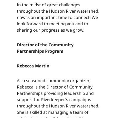
In the midst of great challenges
throughout the Hudson River watershed,
now is an important time to connect. We
look forward to meeting you and to
sharing our progress as we grow.​​​​‌ ‍ ​‍​‍‌‍ ‌ ​‍‌‍‍‌‌‍‌ ‌‍‍‌‌‍ ‍​‍​‍​ ‍‍​‍​‍‌ ​ ‌‍​‌‌‍ ‍‌‍‍‌‌ ‌​‌ ‍‌​‍ ‍‌‍‍‌‌‍ ​‍​‍​‍ ​​‍​‍‌‍‍​‌ ​‍‌‍‌‌‌‍‌‍​‍​‍​ ‍‍​‍​‍‌‍‍​‌ ‌​‌ ‌​‌ ​​‌ ​ ​ ‍‍​‍ ​‍ ‌‍​ ‌‍ ‌‌ ​ ​‍ ‍‌‍ ‌‌‍​‌‌‍‍‌‌‍ ‍​‍ ‍​ ​‍​ ​​​ ​‍​ ‌​‌ ​‍‌‍‌‌‌‍‌​‌‍‌‌‌ ​ ‌‍‍‌‌‍‌ ‌‍ ‍​‍ ‍‌ ​‍‌‍‍‌‌ ‌‍‌‍‌‌‌ ​‍‌‍‍ ‌‍‌‌‌‍‌‌‌ ​​‌‍‌‌‌ ​‍​‍ ‍‌‍ ‌ ​‍‌‍‌ ​‍ ‌‍‍‌‌‍ ‍‌ ‌​‌‍‌‌‌‍ ‍‌ ‌​​‍ ‌‍‌‌‌‍‌​‌‍‍‌‌ ‌​​‍ ‌‍ ‌‌‍ ‌‍‌​‌‍‌‌​ ‌‌ ​​‌ ​‍‌‍‌‌‌ ​ ‌‍‌‌‌‍ ‍‌ ‌​‌‍​‌‌ ‌​‌‍‍‌‌‍ ‌‍ ‍​ ‍ ‌‍‍‌‌‍‌​​ ‌‌‍‌‍‌‍‌‌​ ‌​​ ​ ‌‍​‌​ ‍‌​ ‌ ​ ‌‍​‍ ‌​ ‍​​ ​ ​ ‍​​ ‍​​‍ ‌​ ‌​‌‍​‌​ ​‌​ ‌ ​‍ ‌‌‍​‍​ ‌ ‌‍​ ​ ​​​‍ ‌​ ‌​​ ‌‌​ ‌ ​ ‌​​ ​‍​ ‌‌​ ‍‌​ ​‌​ ​ ​ ‌‍​ ​ ‌‍​‌​ ‍ ‌ ‌​‌ ‍‌‌ ​​‌‍‌‌​ ‌‌‍​‌‌ ​‍‌ ‌​‌‍‍‌‌‍​ ‌‍ ​‌‍‌‌​ ‍ ‌ ​​‌‍​‌‌ ‌​‌‍‍​​ ‌‌‍​ ‌‍ ‌‍ ‍‌ ‌​‌‍‌‌‌‍ ‍‌ ‌​​‍‌‌​ ‌‌‌​​‍‌‌ ‌‍‍ ‌‍‌‌‌ ‍‌​‍‌‌​ ​ ‌​‌​​‍‌‌​ ​ ‌​‌​​‍‌‌​ ​‍​ ​‍‌‍​‌​ ‌‍​ ‌​​ ‌ ‌‍‌‌​ ​​‌‍‌‌‌‍​‍​ ​​‌‍​ ​ ‌ ​ ‍​​‍‌‌​ ​‍​ ​‍​‍‌‌​ ‌‌‌​‌​​‍ ‍‌‍​ ‌‍‍​‌‍‍‌‌‍ ​‌‍‌​‌ ​‍‌‍‌‌‌‍ ‍​‍‌‌​ ‌‌‌​​‍‌‌ ‌‍‍ ‌‍‌‌‌ ‍‌​‍‌‌​ ​ ‌​‌​​‍‌‌​ ​ ‌​‌​​‍‌‌​ ​‍​ ​‍‌‍​‌​ ‌‍​ ‌​​ ‌ ‌‍‌‌​ ​​‌‍‌‌‌‍​‍​ ​​‌‍​ ​ ‌ ​ ‍​​ ​​​‍‌‌​ ​‍​ ​‍​‍‌‌​ ‌‌‌​‌​​‍ ‍‌ ‌​‌‍‌‌‌ ‍​‌ ‌​​ ‌‍​‍‌‍​‌‌ ​ ‌‍‌‌‌‌‌‌‌ ​‍‌‍ ​​ ‌‌‍‍​‌ ‌​‌ ‌​‌ ​​‌ ​ ​‍‌‌​ ​ ‌​​‌​‍‌‌​ ​‍‌​‌‍​‍‌‌​ ​‍‌​‌‍‌‍​ ‌‍ ‌‌ ​ ​‍ ‍‌‍ ‌‌‍​‌‌‍‍‌‌‍ ‍​‍ ‍​ ​‍​ ​​​ ​‍​ ‌​‌ ​‍‌‍‌‌‌‍‌​‌‍‌‌‌ ​ ‌‍‍‌‌‍‌ ‌‍ ‍​‍ ‍‌ ​‍‌‍‍‌‌ ‌‍‌‍‌‌‌ ​‍‌‍‍ ‌‍‌‌‌‍‌‌‌ ​​‌‍‌‌‌ ​‍​‍ ‍‌‍ ‌ ​‍‌‍‌ ​‍‌‍‌‍‍‌‌‍‌​​ ‌‌‍‌‍‌‍‌‌​ ‌​​ ​ ‌‍​‌​ ‍‌​ ‌ ​ ‌‍​‍ ‌​ ‍​​ ​ ​ ‍​​ ‍​​‍ ‌​ ‌​‌‍​‌​ ​‌​ ‌ ​‍ ‌‌‍​‍​ ‌ ‌‍​ ​ ​​​‍ ‌​ ‌​​ ‌‌​ ‌ ​ ‌​​ ​‍​ ‌‌​ ‍‌​ ​‌​ ​ ​ ‌‍​ ​ ‌‍​‌​‍‌‍‌ ‌​‌ ‍‌‌ ​​‌‍‌‌​ ‌‌‍​‌‌ ​‍‌ ‌​‌‍‍‌‌‍​ ‌‍ ​‌‍‌‌​‍‌‍‌ ​​‌‍​‌‌ ‌​‌‍‍​​ ‌‌‍​ ‌‍ ‌‍ ‍‌ ‌​‌‍‌‌‌‍ ‍‌ ‌​​‍‌‌​ ‌‌‌​​‍‌‌ ‌‍‍ ‌‍‌‌‌ ‍‌​‍‌‌​ ​ ‌​‌​​‍‌‌​ ​ ‌​‌​​‍‌‌​ ​‍​ ​‍‌‍​‌​ ‌‍​ ‌​​ ‌ ‌‍‌‌​ ​​‌‍‌‌‌‍​‍​ ​​‌‍​ ​ ‌ ​ ‍​​‍‌‌​ ​‍​ ​‍​‍‌‌​ ‌‌‌​‌​​‍ ‍‌‍​ ‌‍‍​‌‍‍‌‌‍ ​‌‍‌​‌ ​‍‌‍‌‌‌‍ ‍​‍‌‌​ ‌‌‌​​‍‌‌ ‌‍‍ ‌‍‌‌‌ ‍‌​‍‌‌​ ​ ‌​‌​​‍‌‌​ ​ ‌​‌​​‍‌‌​ ​‍​ ​‍‌‍​‌​ ‌‍​ ‌​​ ‌ ‌‍‌‌​ ​​‌‍‌‌‌‍​‍​ ​​‌‍​ ​ ‌ ​ ‍​​ ​​​‍‌‌​ ​‍​ ​‍​‍‌‌​ ‌‌‌​‌​​‍ ‍‌ ‌​‌‍‌‌‌ ‍​‌ ‌​​‍‌‍‌ ​​‌‍‌‌‌ ​‍‌ ​ ‌ ​​‌‍‌‌‌‍​ ‌ ‌​‌‍‍‌‌ ‌‍‌‍‌‌​ ‌‌ ​​‌ ‌‌‌‍​‍‌‍ ​‌‍‍‌‌ ​ ‌‍‍​‌‍‌‌‌‍‌​​‍​‍‌ ‌
Director of the Community
Partnerships Program​​​​‌ ‍ ​‍​‍‌‍ ‌ ​‍‌‍‍‌‌‍‌ ‌‍‍‌‌‍ ‍​‍​‍​ ‍‍​‍​‍‌ ​ ‌‍​‌‌‍ ‍‌‍‍‌‌ ‌​‌ ‍‌​‍ ‍‌‍‍‌‌‍ ​‍​‍​‍ ​​‍​‍‌‍‍​‌ ​‍‌‍‌‌‌‍‌‍​‍​‍​ ‍‍​‍​‍‌‍‍​‌ ‌​‌ ‌​‌ ​​‌ ​ ​ ‍‍​‍ ​‍ ‌‍​ ‌‍ ‌‌ ​ ​‍ ‍‌‍ ‌‌‍​‌‌‍‍‌‌‍ ‍​‍ ‍​ ​‍​ ​​​ ​‍​ ‌​‌ ​‍‌‍‌‌‌‍‌​‌‍‌‌‌ ​ ‌‍‍‌‌‍‌ ‌‍ ‍​‍ ‍‌ ​‍‌‍‍‌‌ ‌‍‌‍‌‌‌ ​‍‌‍‍ ‌‍‌‌‌‍‌‌‌ ​​‌‍‌‌‌ ​‍​‍ ‍‌‍ ‌ ​‍‌‍‌ ​‍ ‌‍‍‌‌‍ ‍‌ ‌​‌‍‌‌‌‍ ‍‌ ‌​​‍ ‌‍‌‌‌‍‌​‌‍‍‌‌ ‌​​‍ ‌‍ ‌‌‍ ‌‍‌​‌‍‌‌​ ‌‌ ​​‌ ​‍‌‍‌‌‌ ​ ‌‍‌‌‌‍ ‍‌ ‌​‌‍​‌‌ ‌​‌‍‍‌‌‍ ‌‍ ‍​ ‍ ‌‍‍‌‌‍‌​​ ‌‌‍‌‍‌‍‌‌​ ‌​​ ​ ‌‍​‌​ ‍‌​ ‌ ​ ‌‍​‍ ‌​ ‍​​ ​ ​ ‍​​ ‍​​‍ ‌​ ‌​‌‍​‌​ ​‌​ ‌ ​‍ ‌‌‍​‍​ ‌ ‌‍​ ​ ​​​‍ ‌​ ‌​​ ‌‌​ ‌ ​ ‌​​ ​‍​ ‌‌​ ‍‌​ ​‌​ ​ ​ ‌‍​ ​ ‌‍​‌​ ‍ ‌ ‌​‌ ‍‌‌ ​​‌‍‌‌​ ‌‌‍​‌‌ ​‍‌ ‌​‌‍‍‌‌‍​ ‌‍ ​‌‍‌‌​ ‍ ‌ ​​‌‍​‌‌ ‌​‌‍‍​​ ‌‌‍​ ‌‍ ‌‍ ‍‌ ‌​‌‍‌‌‌‍ ‍‌ ‌​​‍‌‌​ ‌‌‌​​‍‌‌ ‌‍‍ ‌‍‌‌‌ ‍‌​‍‌‌​ ​ ‌​‌​​‍‌‌​ ​ ‌​‌​​‍‌‌​ ​‍​ ​‍​ ‌ ‌‍​ ‌‍‌​‌‍​‌​ ​‌‌‍​‍​ ‌​​ ‌‌​ ‍​​ ‌ ​ ‍​‌‍​ ​‍‌‌​ ​‍​ ​‍​‍‌‌​ ‌‌‌​‌​​‍ ‍‌‍​ ‌‍‍​‌‍‍‌‌‍ ​‌‍‌​‌ ​‍‌‍‌‌‌‍ ‍​‍‌‌​ ‌‌‌​​‍‌‌ ‌‍‍ ‌‍‌‌‌ ‍‌​‍‌‌​ ​ ‌​‌​​‍‌‌​ ​ ‌​‌​​‍‌‌​ ​‍​ ​‍​ ‌ ‌‍​ ‌‍‌​‌‍​‌​ ​‌‌‍​‍​ ‌​​ ‌‌​ ‍​​ ‌ ​ ‍​‌‍​ ​ ​​​‍‌‌​ ​‍​ ​‍​‍‌‌​ ‌‌‌​‌​​‍ ‍‌ ‌​‌‍‌‌‌ ‍​‌ ‌​​ ‌‍​‍‌‍​‌‌ ​ ‌‍‌‌‌‌‌‌‌ ​‍‌‍ ​​ ‌‌‍‍​‌ ‌​‌ ‌​‌ ​​‌ ​ ​‍‌‌​ ​ ‌​​‌​‍‌‌​ ​‍‌​‌‍​‍‌‌​ ​‍‌​‌‍‌‍​ ‌‍ ‌‌ ​ ​‍ ‍‌‍ ‌‌‍​‌‌‍‍‌‌‍ ‍​‍ ‍​ ​‍​ ​​​ ​‍​ ‌​‌ ​‍‌‍‌‌‌‍‌​‌‍‌‌‌ ​ ‌‍‍‌‌‍‌ ‌‍ ‍​‍ ‍‌ ​‍‌‍‍‌‌ ‌‍‌‍‌‌‌ ​‍‌‍‍ ‌‍‌‌‌‍‌‌‌ ​​‌‍‌‌‌ ​‍​‍ ‍‌‍ ‌ ​‍‌‍‌ ​‍‌‍‌‍‍‌‌‍‌​​ ‌‌‍‌‍‌‍‌‌​ ‌​​ ​ ‌‍​‌​ ‍‌​ ‌ ​ ‌‍​‍ ‌​ ‍​​ ​ ​ ‍​​ ‍​​‍ ‌​ ‌​‌‍​‌​ ​‌​ ‌ ​‍ ‌‌‍​‍​ ‌ ‌‍​ ​ ​​​‍ ‌​ ‌​​ ‌‌​ ‌ ​ ‌​​ ​‍​ ‌‌​ ‍‌​ ​‌​ ​ ​ ‌‍​ ​ ‌‍​‌​‍‌‍‌ ‌​‌ ‍‌‌ ​​‌‍‌‌​ ‌‌‍​‌‌ ​‍‌ ‌​‌‍‍‌‌‍​ ‌‍ ​‌‍‌‌​‍‌‍‌ ​​‌‍​‌‌ ‌​‌‍‍​​ ‌‌‍​ ‌‍ ‌‍ ‍‌ ‌​‌‍‌‌‌‍ ‍‌ ‌​​‍‌‌​ ‌‌‌​​‍‌‌ ‌‍‍ ‌‍‌‌‌ ‍‌​‍‌‌​ ​ ‌​‌​​‍‌‌​ ​ ‌​‌​​‍‌‌​ ​‍​ ​‍​ ‌ ‌‍​ ‌‍‌​‌‍​‌​ ​‌‌‍​‍​ ‌​​ ‌‌​ ‍​​ ‌ ​ ‍​‌‍​ ​‍‌‌​ ​‍​ ​‍​‍‌‌​ ‌‌‌​‌​​‍ ‍‌‍​ ‌‍‍​‌‍‍‌‌‍ ​‌‍‌​‌ ​‍‌‍‌‌‌‍ ‍​‍‌‌​ ‌‌‌​​‍‌‌ ‌‍‍ ‌‍‌‌‌ ‍‌​‍‌‌​ ​ ‌​‌​​‍‌‌​ ​ ‌​‌​​‍‌‌​ ​‍​ ​‍​ ‌ ‌‍​ ‌‍‌​‌‍​‌​ ​‌‌‍​‍​ ‌​​ ‌‌​ ‍​​ ‌ ​ ‍​‌‍​ ​ ​​​‍‌‌​ ​‍​ ​‍​‍‌‌​ ‌‌‌​‌​​‍ ‍‌ ‌​‌‍‌‌‌ ‍​‌ ‌​​‍‌‍‌ ​​‌‍‌‌‌ ​‍‌ ​ ‌ ​​‌‍‌‌‌‍​ ‌ ‌​‌‍‍‌‌ ‌‍‌‍‌‌​ ‌‌ ​​‌ ‌‌‌‍​‍‌‍ ​‌‍‍‌‌ ​ ‌‍‍​‌‍‌‌‌‍‌​​‍​‍‌ ‌
Rebecca Martin​​​​‌ ‍ ​‍​‍‌‍ ‌ ​‍‌‍‍‌‌‍‌ ‌‍‍‌‌‍ ‍​‍​‍​ ‍‍​‍​‍‌ ​ ‌‍​‌‌‍ ‍‌‍‍‌‌ ‌​‌ ‍‌​‍ ‍‌‍‍‌‌‍ ​‍​‍​‍ ​​‍​‍‌‍‍​‌ ​‍‌‍‌‌‌‍‌‍​‍​‍​ ‍‍​‍​‍‌‍‍​‌ ‌​‌ ‌​‌ ​​‌ ​ ​ ‍‍​‍ ​‍ ‌‍​ ‌‍ ‌‌ ​ ​‍ ‍‌‍ ‌‌‍​‌‌‍‍‌‌‍ ‍​‍ ‍​ ​‍​ ​​​ ​‍​ ‌​‌ ​‍‌‍‌‌‌‍‌​‌‍‌‌‌ ​ ‌‍‍‌‌‍‌ ‌‍ ‍​‍ ‍‌ ​‍‌‍‍‌‌ ‌‍‌‍‌‌‌ ​‍‌‍‍ ‌‍‌‌‌‍‌‌‌ ​​‌‍‌‌‌ ​‍​‍ ‍‌‍ ‌ ​‍‌‍‌ ​‍ ‌‍‍‌‌‍ ‍‌ ‌​‌‍‌‌‌‍ ‍‌ ‌​​‍ ‌‍‌‌‌‍‌​‌‍‍‌‌ ‌​​‍ ‌‍ ‌‌‍ ‌‍‌​‌‍‌‌​ ‌‌ ​​‌ ​‍‌‍‌‌‌ ​ ‌‍‌‌‌‍ ‍‌ ‌​‌‍​‌‌ ‌​‌‍‍‌‌‍ ‌‍ ‍​ ‍ ‌‍‍‌‌‍‌​​ ‌‌‍‌‍‌‍‌‌​ ‌​​ ​ ‌‍​‌​ ‍‌​ ‌ ​ ‌‍​‍ ‌​ ‍​​ ​ ​ ‍​​ ‍​​‍ ‌​ ‌​‌‍​‌​ ​‌​ ‌ ​‍ ‌‌‍​‍​ ‌ ‌‍​ ​ ​​​‍ ‌​ ‌​​ ‌‌​ ‌ ​ ‌​​ ​‍​ ‌‌​ ‍‌​ ​‌​ ​ ​ ‌‍​ ​ ‌‍​‌​ ‍ ‌ ‌​‌ ‍‌‌ ​​‌‍‌‌​ ‌‌‍​‌‌ ​‍‌ ‌​‌‍‍‌‌‍​ ‌‍ ​‌‍‌‌​ ‍ ‌ ​​‌‍​‌‌ ‌​‌‍‍​​ ‌‌‍​ ‌‍ ‌‍ ‍‌ ‌​‌‍‌‌‌‍ ‍‌ ‌​​‍‌‌​ ‌‌‌​​‍‌‌ ‌‍‍ ‌‍‌‌‌ ‍‌​‍‌‌​ ​ ‌​‌​​‍‌‌​ ​ ‌​‌​​‍‌‌​ ​‍​ ​‍‌‍​‍‌‍‌‍​ ‌‍​ ‌‍​ ​​​ ‌ ‌‍‌‍​ ​​​ ‌‌​ ​ ‌‍‌‌‌‍​ ​‍‌‌​ ​‍​ ​‍​‍‌‌​ ‌‌‌​‌​​‍ ‍‌‍​ ‌‍‍​‌‍‍‌‌‍ ​‌‍‌​‌ ​‍‌‍‌‌‌‍ ‍​‍‌‌​ ‌‌‌​​‍‌‌ ‌‍‍ ‌‍‌‌‌ ‍‌​‍‌‌​ ​ ‌​‌​​‍‌‌​ ​ ‌​‌​​‍‌‌​ ​‍​ ​‍‌‍​‍‌‍‌‍​ ‌‍​ ‌‍​ ​​​ ‌ ‌‍‌‍​ ​​​ ‌‌​ ​ ‌‍‌‌‌‍​ ​ ​​​‍‌‌​ ​‍​ ​‍​‍‌‌​ ‌‌‌​‌​​‍ ‍‌ ‌​‌‍‌‌‌ ‍​‌ ‌​​ ‌‍​‍‌‍​‌‌ ​ ‌‍‌‌‌‌‌‌‌ ​‍‌‍ ​​ ‌‌‍‍​‌ ‌​‌ ‌​‌ ​​‌ ​ ​‍‌‌​ ​ ‌​​‌​‍‌‌​ ​‍‌​‌‍​‍‌‌​ ​‍‌​‌‍‌‍​ ‌‍ ‌‌ ​ ​‍ ‍‌‍ ‌‌‍​‌‌‍‍‌‌‍ ‍​‍ ‍​ ​‍​ ​​​ ​‍​ ‌​‌ ​‍‌‍‌‌‌‍‌​‌‍‌‌‌ ​ ‌‍‍‌‌‍‌ ‌‍ ‍​‍ ‍‌ ​‍‌‍‍‌‌ ‌‍‌‍‌‌‌ ​‍‌‍‍ ‌‍‌‌‌‍‌‌‌ ​​‌‍‌‌‌ ​‍​‍ ‍‌‍ ‌ ​‍‌‍‌ ​‍‌‍‌‍‍‌‌‍‌​​ ‌‌‍‌‍‌‍‌‌​ ‌​​ ​ ‌‍​‌​ ‍‌​ ‌ ​ ‌‍​‍ ‌​ ‍​​ ​ ​ ‍​​ ‍​​‍ ‌​ ‌​‌‍​‌​ ​‌​ ‌ ​‍ ‌‌‍​‍​ ‌ ‌‍​ ​ ​​​‍ ‌​ ‌​​ ‌‌​ ‌ ​ ‌​​ ​‍​ ‌‌​ ‍‌​ ​‌​ ​ ​ ‌‍​ ​ ‌‍​‌​‍‌‍‌ ‌​‌ ‍‌‌ ​​‌‍‌‌​ ‌‌‍​‌‌ ​‍‌ ‌​‌‍‍‌‌‍​ ‌‍ ​‌‍‌‌​‍‌‍‌ ​​‌‍​‌‌ ‌​‌‍‍​​ ‌‌‍​ ‌‍ ‌‍ ‍‌ ‌​‌‍‌‌‌‍ ‍‌ ‌​​‍‌‌​ ‌‌‌​​‍‌‌ ‌‍‍ ‌‍‌‌‌ ‍‌​‍‌‌​ ​ ‌​‌​​‍‌‌​ ​ ‌​‌​​‍‌‌​ ​‍​ ​‍‌‍​‍‌‍‌‍​ ‌‍​ ‌‍​ ​​​ ‌ ‌‍‌‍​ ​​​ ‌‌​ ​ ‌‍‌‌‌‍​ ​‍‌‌​ ​‍​ ​‍​‍‌‌​ ‌‌‌​‌​​‍ ‍‌‍​ ‌‍‍​‌‍‍‌‌‍ ​‌‍‌​‌ ​‍‌‍‌‌‌‍ ‍​‍‌‌​ ‌‌‌​​‍‌‌ ‌‍‍ ‌‍‌‌‌ ‍‌​‍‌‌​ ​ ‌​‌​​‍‌‌​ ​ ‌​‌​​‍‌‌​ ​‍​ ​‍‌‍​‍‌‍‌‍​ ‌‍​ ‌‍​ ​​​ ‌ ‌‍‌‍​ ​​​ ‌‌​ ​ ‌‍‌‌‌‍​ ​ ​​​‍‌‌​ ​‍​ ​‍​‍‌‌​ ‌‌‌​‌​​‍ ‍‌ ‌​‌‍‌‌‌ ‍​‌ ‌​​‍‌‍‌ ​​‌‍‌‌‌ ​‍‌ ​ ‌ ​​‌‍‌‌‌‍​ ‌ ‌​‌‍‍‌‌ ‌‍‌‍‌‌​ ‌‌ ​​‌ ‌‌‌‍​‍‌‍ ​‌‍‍‌‌ ​ ‌‍‍​‌‍‌‌‌‍‌​​‍​‍‌ ‌
As a seasoned community organizer,
Rebecca is the Director of Community
Partnerships providing leadership and
support for Riverkeeper’s campaigns
throughout the Hudson River watershed.
She is skilled at managing a team of