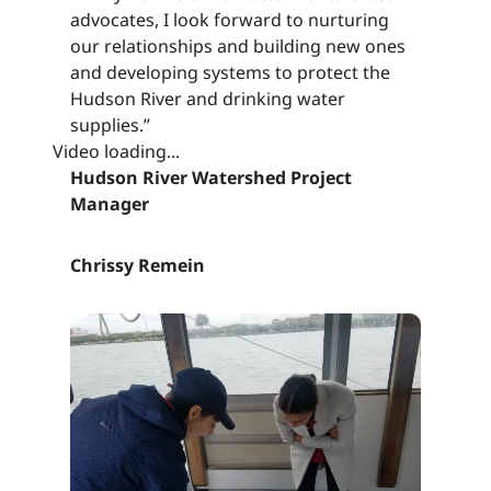
advocates, I look forward to nurturing
our relationships and building new ones
and developing systems to protect the
Hudson River and drinking water
supplies.”​​​​‌ ‍ ​‍​‍‌‍ ‌ ​‍‌‍‍‌‌‍‌ ‌‍‍‌‌‍ ‍​‍​‍​ ‍‍​‍​‍‌ ​ ‌‍​‌‌‍ ‍‌‍‍‌‌ ‌​‌ ‍‌​‍ ‍‌‍‍‌‌‍ ​‍​‍​‍ ​​‍​‍‌‍‍​‌ ​‍‌‍‌‌‌‍‌‍​‍​‍​ ‍‍​‍​‍‌‍‍​‌ ‌​‌ ‌​‌ ​​‌ ​ ​ ‍‍​‍ ​‍ ‌‍​ ‌‍ ‌‌ ​ ​‍ ‍‌‍ ‌‌‍​‌‌‍‍‌‌‍ ‍​‍ ‍​ ​‍​ ​​​ ​‍​ ‌​‌ ​‍‌‍‌‌‌‍‌​‌‍‌‌‌ ​ ‌‍‍‌‌‍‌ ‌‍ ‍​‍ ‍‌ ​‍‌‍‍‌‌ ‌‍‌‍‌‌‌ ​‍‌‍‍ ‌‍‌‌‌‍‌‌‌ ​​‌‍‌‌‌ ​‍​‍ ‍‌‍ ‌ ​‍‌‍‌ ​‍ ‌‍‍‌‌‍ ‍‌ ‌​‌‍‌‌‌‍ ‍‌ ‌​​‍ ‌‍‌‌‌‍‌​‌‍‍‌‌ ‌​​‍ ‌‍ ‌‌‍ ‌‍‌​‌‍‌‌​ ‌‌ ​​‌ ​‍‌‍‌‌‌ ​ ‌‍‌‌‌‍ ‍‌ ‌​‌‍​‌‌ ‌​‌‍‍‌‌‍ ‌‍ ‍​ ‍ ‌‍‍‌‌‍‌​​ ‌‌‍‌‍‌‍‌‌​ ‌​​ ​ ‌‍​‌​ ‍‌​ ‌ ​ ‌‍​‍ ‌​ ‍​​ ​ ​ ‍​​ ‍​​‍ ‌​ ‌​‌‍​‌​ ​‌​ ‌ ​‍ ‌‌‍​‍​ ‌ ‌‍​ ​ ​​​‍ ‌​ ‌​​ ‌‌​ ‌ ​ ‌​​ ​‍​ ‌‌​ ‍‌​ ​‌​ ​ ​ ‌‍​ ​ ‌‍​‌​ ‍ ‌ ‌​‌ ‍‌‌ ​​‌‍‌‌​ ‌‌‍​‌‌ ​‍‌ ‌​‌‍‍‌‌‍​ ‌‍ ​‌‍‌‌​ ‍ ‌ ​​‌‍​‌‌ ‌​‌‍‍​​ ‌‌‍​ ‌‍ ‌‍ ‍‌ ‌​‌‍‌‌‌‍ ‍‌ ‌​​‍‌‌​ ‌‌‌​​‍‌‌ ‌‍‍ ‌‍‌‌‌ ‍‌​‍‌‌​ ​ ‌​‌​​‍‌‌​ ​ ‌​‌​​‍‌‌​ ​‍​ ​‍​ ​ ‌‍​‍‌‍​‌‌‍‌‌‌‍​‍‌‍‌​​ ‌‌​ ​ ‌‍‌‌‌‍‌​‌‍​‌​ ‍‌​‍‌‌​ ​‍​ ​‍​‍‌‌​ ‌‌‌​‌​​‍ ‍‌‍​ ‌‍‍​‌‍‍‌‌‍ ​‌‍‌​‌ ​‍‌‍‌‌‌‍ ‍​‍‌‌​ ‌‌‌​​‍‌‌ ‌‍‍ ‌‍‌‌‌ ‍‌​‍‌‌​ ​ ‌​‌​​‍‌‌​ ​ ‌​‌​​‍‌‌​ ​‍​ ​‍​ ​ ‌‍​‍‌‍​‌‌‍‌‌‌‍​‍‌‍‌​​ ‌‌​ ​ ‌‍‌‌‌‍‌​‌‍​‌​ ‍‌​ ​​​‍‌‌​ ​‍​ ​‍​‍‌‌​ ‌‌‌​‌​​‍ ‍‌ ‌​‌‍‌‌‌ ‍​‌ ‌​​ ‌‍​‍‌‍​‌‌ ​ ‌‍‌‌‌‌‌‌‌ ​‍‌‍ ​​ ‌‌‍‍​‌ ‌​‌ ‌​‌ ​​‌ ​ ​‍‌‌​ ​ ‌​​‌​‍‌‌​ ​‍‌​‌‍​‍‌‌​ ​‍‌​‌‍‌‍​ ‌‍ ‌‌ ​ ​‍ ‍‌‍ ‌‌‍​‌‌‍‍‌‌‍ ‍​‍ ‍​ ​‍​ ​​​ ​‍​ ‌​‌ ​‍‌‍‌‌‌‍‌​‌‍‌‌‌ ​ ‌‍‍‌‌‍‌ ‌‍ ‍​‍ ‍‌ ​‍‌‍‍‌‌ ‌‍‌‍‌‌‌ ​‍‌‍‍ ‌‍‌‌‌‍‌‌‌ ​​‌‍‌‌‌ ​‍​‍ ‍‌‍ ‌ ​‍‌‍‌ ​‍‌‍‌‍‍‌‌‍‌​​ ‌‌‍‌‍‌‍‌‌​ ‌​​ ​ ‌‍​‌​ ‍‌​ ‌ ​ ‌‍​‍ ‌​ ‍​​ ​ ​ ‍​​ ‍​​‍ ‌​ ‌​‌‍​‌​ ​‌​ ‌ ​‍ ‌‌‍​‍​ ‌ ‌‍​ ​ ​​​‍ ‌​ ‌​​ ‌‌​ ‌ ​ ‌​​ ​‍​ ‌‌​ ‍‌​ ​‌​ ​ ​ ‌‍​ ​ ‌‍​‌​‍‌‍‌ ‌​‌ ‍‌‌ ​​‌‍‌‌​ ‌‌‍​‌‌ ​‍‌ ‌​‌‍‍‌‌‍​ ‌‍ ​‌‍‌‌​‍‌‍‌ ​​‌‍​‌‌ ‌​‌‍‍​​ ‌‌‍​ ‌‍ ‌‍ ‍‌ ‌​‌‍‌‌‌‍ ‍‌ ‌​​‍‌‌​ ‌‌‌​​‍‌‌ ‌‍‍ ‌‍‌‌‌ ‍‌​‍‌‌​ ​ ‌​‌​​‍‌‌​ ​ ‌​‌​​‍‌‌​ ​‍​ ​‍​ ​ ‌‍​‍‌‍​‌‌‍‌‌‌‍​‍‌‍‌​​ ‌‌​ ​ ‌‍‌‌‌‍‌​‌‍​‌​ ‍‌​‍‌‌​ ​‍​ ​‍​‍‌‌​ ‌‌‌​‌​​‍ ‍‌‍​ ‌‍‍​‌‍‍‌‌‍ ​‌‍‌​‌ ​‍‌‍‌‌‌‍ ‍​‍‌‌​ ‌‌‌​​‍‌‌ ‌‍‍ ‌‍‌‌‌ ‍‌​‍‌‌​ ​ ‌​‌​​‍‌‌​ ​ ‌​‌​​‍‌‌​ ​‍​ ​‍​ ​ ‌‍​‍‌‍​‌‌‍‌‌‌‍​‍‌‍‌​​ ‌‌​ ​ ‌‍‌‌‌‍‌​‌‍​‌​ ‍‌​ ​​​‍‌‌​ ​‍​ ​‍​‍‌‌​ ‌‌‌​‌​​‍ ‍‌ ‌​‌‍‌‌‌ ‍​‌ ‌​​‍‌‍‌ ​​‌‍‌‌‌ ​‍‌ ​ ‌ ​​‌‍‌‌‌‍​ ‌ ‌​‌‍‍‌‌ ‌‍‌‍‌‌​ ‌‌ ​​‌ ‌‌‌‍​‍‌‍ ​‌‍‍‌‌ ​ ‌‍‍​‌‍‌‌‌‍‌​​‍​‍‌ ‌
Video loading...
Hudson River Watershed Project
Manager​​​​‌ ‍ ​‍​‍‌‍ ‌ ​‍‌‍‍‌‌‍‌ ‌‍‍‌‌‍ ‍​‍​‍​ ‍‍​‍​‍‌ ​ ‌‍​‌‌‍ ‍‌‍‍‌‌ ‌​‌ ‍‌​‍ ‍‌‍‍‌‌‍ ​‍​‍​‍ ​​‍​‍‌‍‍​‌ ​‍‌‍‌‌‌‍‌‍​‍​‍​ ‍‍​‍​‍‌‍‍​‌ ‌​‌ ‌​‌ ​​‌ ​ ​ ‍‍​‍ ​‍ ‌‍​ ‌‍ ‌‌ ​ ​‍ ‍‌‍ ‌‌‍​‌‌‍‍‌‌‍ ‍​‍ ‍​ ​‍​ ​​​ ​‍​ ‌​‌ ​‍‌‍‌‌‌‍‌​‌‍‌‌‌ ​ ‌‍‍‌‌‍‌ ‌‍ ‍​‍ ‍‌ ​‍‌‍‍‌‌ ‌‍‌‍‌‌‌ ​‍‌‍‍ ‌‍‌‌‌‍‌‌‌ ​​‌‍‌‌‌ ​‍​‍ ‍‌‍ ‌ ​‍‌‍‌ ​‍ ‌‍‍‌‌‍ ‍‌ ‌​‌‍‌‌‌‍ ‍‌ ‌​​‍ ‌‍‌‌‌‍‌​‌‍‍‌‌ ‌​​‍ ‌‍ ‌‌‍ ‌‍‌​‌‍‌‌​ ‌‌ ​​‌ ​‍‌‍‌‌‌ ​ ‌‍‌‌‌‍ ‍‌ ‌​‌‍​‌‌ ‌​‌‍‍‌‌‍ ‌‍ ‍​ ‍ ‌‍‍‌‌‍‌​​ ‌‌‍‌‍‌‍‌‌​ ‌​​ ​ ‌‍​‌​ ‍‌​ ‌ ​ ‌‍​‍ ‌​ ‍​​ ​ ​ ‍​​ ‍​​‍ ‌​ ‌​‌‍​‌​ ​‌​ ‌ ​‍ ‌‌‍​‍​ ‌ ‌‍​ ​ ​​​‍ ‌​ ‌​​ ‌‌​ ‌ ​ ‌​​ ​‍​ ‌‌​ ‍‌​ ​‌​ ​ ​ ‌‍​ ​ ‌‍​‌​ ‍ ‌ ‌​‌ ‍‌‌ ​​‌‍‌‌​ ‌‌‍​‌‌ ​‍‌ ‌​‌‍‍‌‌‍​ ‌‍ ​‌‍‌‌​ ‍ ‌ ​​‌‍​‌‌ ‌​‌‍‍​​ ‌‌‍​ ‌‍ ‌‍ ‍‌ ‌​‌‍‌‌‌‍ ‍‌ ‌​​‍‌‌​ ‌‌‌​​‍‌‌ ‌‍‍ ‌‍‌‌‌ ‍‌​‍‌‌​ ​ ‌​‌​​‍‌‌​ ​ ‌​‌​​‍‌‌​ ​‍​ ​‍‌‍‌‍‌‍​‌‌‍‌‍‌‍​‌​ ​​‌‍‌‍‌‍​ ​ ‌ ​ ‌ ‌‍​ ​ ‍​‌‍​‌​‍‌‌​ ​‍​ ​‍​‍‌‌​ ‌‌‌​‌​​‍ ‍‌‍​ ‌‍‍​‌‍‍‌‌‍ ​‌‍‌​‌ ​‍‌‍‌‌‌‍ ‍​‍‌‌​ ‌‌‌​​‍‌‌ ‌‍‍ ‌‍‌‌‌ ‍‌​‍‌‌​ ​ ‌​‌​​‍‌‌​ ​ ‌​‌​​‍‌‌​ ​‍​ ​‍‌‍‌‍‌‍​‌‌‍‌‍‌‍​‌​ ​​‌‍‌‍‌‍​ ​ ‌ ​ ‌ ‌‍​ ​ ‍​‌‍​‌​ ​​​‍‌‌​ ​‍​ ​‍​‍‌‌​ ‌‌‌​‌​​‍ ‍‌ ‌​‌‍‌‌‌ ‍​‌ ‌​​ ‌‍​‍‌‍​‌‌ ​ ‌‍‌‌‌‌‌‌‌ ​‍‌‍ ​​ ‌‌‍‍​‌ ‌​‌ ‌​‌ ​​‌ ​ ​‍‌‌​ ​ ‌​​‌​‍‌‌​ ​‍‌​‌‍​‍‌‌​ ​‍‌​‌‍‌‍​ ‌‍ ‌‌ ​ ​‍ ‍‌‍ ‌‌‍​‌‌‍‍‌‌‍ ‍​‍ ‍​ ​‍​ ​​​ ​‍​ ‌​‌ ​‍‌‍‌‌‌‍‌​‌‍‌‌‌ ​ ‌‍‍‌‌‍‌ ‌‍ ‍​‍ ‍‌ ​‍‌‍‍‌‌ ‌‍‌‍‌‌‌ ​‍‌‍‍ ‌‍‌‌‌‍‌‌‌ ​​‌‍‌‌‌ ​‍​‍ ‍‌‍ ‌ ​‍‌‍‌ ​‍‌‍‌‍‍‌‌‍‌​​ ‌‌‍‌‍‌‍‌‌​ ‌​​ ​ ‌‍​‌​ ‍‌​ ‌ ​ ‌‍​‍ ‌​ ‍​​ ​ ​ ‍​​ ‍​​‍ ‌​ ‌​‌‍​‌​ ​‌​ ‌ ​‍ ‌‌‍​‍​ ‌ ‌‍​ ​ ​​​‍ ‌​ ‌​​ ‌‌​ ‌ ​ ‌​​ ​‍​ ‌‌​ ‍‌​ ​‌​ ​ ​ ‌‍​ ​ ‌‍​‌​‍‌‍‌ ‌​‌ ‍‌‌ ​​‌‍‌‌​ ‌‌‍​‌‌ ​‍‌ ‌​‌‍‍‌‌‍​ ‌‍ ​‌‍‌‌​‍‌‍‌ ​​‌‍​‌‌ ‌​‌‍‍​​ ‌‌‍​ ‌‍ ‌‍ ‍‌ ‌​‌‍‌‌‌‍ ‍‌ ‌​​‍‌‌​ ‌‌‌​​‍‌‌ ‌‍‍ ‌‍‌‌‌ ‍‌​‍‌‌​ ​ ‌​‌​​‍‌‌​ ​ ‌​‌​​‍‌‌​ ​‍​ ​‍‌‍‌‍‌‍​‌‌‍‌‍‌‍​‌​ ​​‌‍‌‍‌‍​ ​ ‌ ​ ‌ ‌‍​ ​ ‍​‌‍​‌​‍‌‌​ ​‍​ ​‍​‍‌‌​ ‌‌‌​‌​​‍ ‍‌‍​ ‌‍‍​‌‍‍‌‌‍ ​‌‍‌​‌ ​‍‌‍‌‌‌‍ ‍​‍‌‌​ ‌‌‌​​‍‌‌ ‌‍‍ ‌‍‌‌‌ ‍‌​‍‌‌​ ​ ‌​‌​​‍‌‌​ ​ ‌​‌​​‍‌‌​ ​‍​ ​‍‌‍‌‍‌‍​‌‌‍‌‍‌‍​‌​ ​​‌‍‌‍‌‍​ ​ ‌ ​ ‌ ‌‍​ ​ ‍​‌‍​‌​ ​​​‍‌‌​ ​‍​ ​‍​‍‌‌​ ‌‌‌​‌​​‍ ‍‌ ‌​‌‍‌‌‌ ‍​‌ ‌​​‍‌‍‌ ​​‌‍‌‌‌ ​‍‌ ​ ‌ ​​‌‍‌‌‌‍​ ‌ ‌​‌‍‍‌‌ ‌‍‌‍‌‌​ ‌‌ ​​‌ ‌‌‌‍​‍‌‍ ​‌‍‍‌‌ ​ ‌‍‍​‌‍‌‌‌‍‌​​‍​‍‌ ‌
Chrissy Remein​​​​‌ ‍ ​‍​‍‌‍ ‌ ​‍‌‍‍‌‌‍‌ ‌‍‍‌‌‍ ‍​‍​‍​ ‍‍​‍​‍‌ ​ ‌‍​‌‌‍ ‍‌‍‍‌‌ ‌​‌ ‍‌​‍ ‍‌‍‍‌‌‍ ​‍​‍​‍ ​​‍​‍‌‍‍​‌ ​‍‌‍‌‌‌‍‌‍​‍​‍​ ‍‍​‍​‍‌‍‍​‌ ‌​‌ ‌​‌ ​​‌ ​ ​ ‍‍​‍ ​‍ ‌‍​ ‌‍ ‌‌ ​ ​‍ ‍‌‍ ‌‌‍​‌‌‍‍‌‌‍ ‍​‍ ‍​ ​‍​ ​​​ ​‍​ ‌​‌ ​‍‌‍‌‌‌‍‌​‌‍‌‌‌ ​ ‌‍‍‌‌‍‌ ‌‍ ‍​‍ ‍‌ ​‍‌‍‍‌‌ ‌‍‌‍‌‌‌ ​‍‌‍‍ ‌‍‌‌‌‍‌‌‌ ​​‌‍‌‌‌ ​‍​‍ ‍‌‍ ‌ ​‍‌‍‌ ​‍ ‌‍‍‌‌‍ ‍‌ ‌​‌‍‌‌‌‍ ‍‌ ‌​​‍ ‌‍‌‌‌‍‌​‌‍‍‌‌ ‌​​‍ ‌‍ ‌‌‍ ‌‍‌​‌‍‌‌​ ‌‌ ​​‌ ​‍‌‍‌‌‌ ​ ‌‍‌‌‌‍ ‍‌ ‌​‌‍​‌‌ ‌​‌‍‍‌‌‍ ‌‍ ‍​ ‍ ‌‍‍‌‌‍‌​​ ‌‌‍‌‍‌‍‌‌​ ‌​​ ​ ‌‍​‌​ ‍‌​ ‌ ​ ‌‍​‍ ‌​ ‍​​ ​ ​ ‍​​ ‍​​‍ ‌​ ‌​‌‍​‌​ ​‌​ ‌ ​‍ ‌‌‍​‍​ ‌ ‌‍​ ​ ​​​‍ ‌​ ‌​​ ‌‌​ ‌ ​ ‌​​ ​‍​ ‌‌​ ‍‌​ ​‌​ ​ ​ ‌‍​ ​ ‌‍​‌​ ‍ ‌ ‌​‌ ‍‌‌ ​​‌‍‌‌​ ‌‌‍​‌‌ ​‍‌ ‌​‌‍‍‌‌‍​ ‌‍ ​‌‍‌‌​ ‍ ‌ ​​‌‍​‌‌ ‌​‌‍‍​​ ‌‌‍​ ‌‍ ‌‍ ‍‌ ‌​‌‍‌‌‌‍ ‍‌ ‌​​‍‌‌​ ‌‌‌​​‍‌‌ ‌‍‍ ‌‍‌‌‌ ‍‌​‍‌‌​ ​ ‌​‌​​‍‌‌​ ​ ‌​‌​​‍‌‌​ ​‍​ ​‍‌‍​‍​ ​​‌‍‌‍​ ‍‌​ ‌​​ ​‍​ ‍​​ ​ ​ ​‌​ ‌‍​ ‍​​ ‌‍​‍‌‌​ ​‍​ ​‍​‍‌‌​ ‌‌‌​‌​​‍ ‍‌‍​ ‌‍‍​‌‍‍‌‌‍ ​‌‍‌​‌ ​‍‌‍‌‌‌‍ ‍​‍‌‌​ ‌‌‌​​‍‌‌ ‌‍‍ ‌‍‌‌‌ ‍‌​‍‌‌​ ​ ‌​‌​​‍‌‌​ ​ ‌​‌​​‍‌‌​ ​‍​ ​‍‌‍​‍​ ​​‌‍‌‍​ ‍‌​ ‌​​ ​‍​ ‍​​ ​ ​ ​‌​ ‌‍​ ‍​​ ‌‍​ ​​​‍‌‌​ ​‍​ ​‍​‍‌‌​ ‌‌‌​‌​​‍ ‍‌ ‌​‌‍‌‌‌ ‍​‌ ‌​​ ‌‍​‍‌‍​‌‌ ​ ‌‍‌‌‌‌‌‌‌ ​‍‌‍ ​​ ‌‌‍‍​‌ ‌​‌ ‌​‌ ​​‌ ​ ​‍‌‌​ ​ ‌​​‌​‍‌‌​ ​‍‌​‌‍​‍‌‌​ ​‍‌​‌‍‌‍​ ‌‍ ‌‌ ​ ​‍ ‍‌‍ ‌‌‍​‌‌‍‍‌‌‍ ‍​‍ ‍​ ​‍​ ​​​ ​‍​ ‌​‌ ​‍‌‍‌‌‌‍‌​‌‍‌‌‌ ​ ‌‍‍‌‌‍‌ ‌‍ ‍​‍ ‍‌ ​‍‌‍‍‌‌ ‌‍‌‍‌‌‌ ​‍‌‍‍ ‌‍‌‌‌‍‌‌‌ ​​‌‍‌‌‌ ​‍​‍ ‍‌‍ ‌ ​‍‌‍‌ ​‍‌‍‌‍‍‌‌‍‌​​ ‌‌‍‌‍‌‍‌‌​ ‌​​ ​ ‌‍​‌​ ‍‌​ ‌ ​ ‌‍​‍ ‌​ ‍​​ ​ ​ ‍​​ ‍​​‍ ‌​ ‌​‌‍​‌​ ​‌​ ‌ ​‍ ‌‌‍​‍​ ‌ ‌‍​ ​ ​​​‍ ‌​ ‌​​ ‌‌​ ‌ ​ ‌​​ ​‍​ ‌‌​ ‍‌​ ​‌​ ​ ​ ‌‍​ ​ ‌‍​‌​‍‌‍‌ ‌​‌ ‍‌‌ ​​‌‍‌‌​ ‌‌‍​‌‌ ​‍‌ ‌​‌‍‍‌‌‍​ ‌‍ ​‌‍‌‌​‍‌‍‌ ​​‌‍​‌‌ ‌​‌‍‍​​ ‌‌‍​ ‌‍ ‌‍ ‍‌ ‌​‌‍‌‌‌‍ ‍‌ ‌​​‍‌‌​ ‌‌‌​​‍‌‌ ‌‍‍ ‌‍‌‌‌ ‍‌​‍‌‌​ ​ ‌​‌​​‍‌‌​ ​ ‌​‌​​‍‌‌​ ​‍​ ​‍‌‍​‍​ ​​‌‍‌‍​ ‍‌​ ‌​​ ​‍​ ‍​​ ​ ​ ​‌​ ‌‍​ ‍​​ ‌‍​‍‌‌​ ​‍​ ​‍​‍‌‌​ ‌‌‌​‌​​‍ ‍‌‍​ ‌‍‍​‌‍‍‌‌‍ ​‌‍‌​‌ ​‍‌‍‌‌‌‍ ‍​‍‌‌​ ‌‌‌​​‍‌‌ ‌‍‍ ‌‍‌‌‌ ‍‌​‍‌‌​ ​ ‌​‌​​‍‌‌​ ​ ‌​‌​​‍‌‌​ ​‍​ ​‍‌‍​‍​ ​​‌‍‌‍​ ‍‌​ ‌​​ ​‍​ ‍​​ ​ ​ ​‌​ ‌‍​ ‍​​ ‌‍​ ​​​‍‌‌​ ​‍​ ​‍​‍‌‌​ ‌‌‌​‌​​‍ ‍‌ ‌​‌‍‌‌‌ ‍​‌ ‌​​‍‌‍‌ ​​‌‍‌‌‌ ​‍‌ ​ ‌ ​​‌‍‌‌‌‍​ ‌ ‌​‌‍‍‌‌ ‌‍‌‍‌‌​ ‌‌ ​​‌ ‌‌‌‍​‍‌‍ ​‌‍‍‌‌ ​ ‌‍‍​‌‍‌‌‌‍‌​​‍​‍‌ ‌