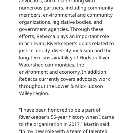
advocates, and collaborating with
numerous partners, including community
members, environmental and community
organizations, legislative bodies, and
government agencies. Through these
efforts, Rebecca plays an important role
in achieving Riverkeeper’s goals related to
justice, equity, diversity, inclusion and the
long-term sustainability of Hudson River
Watershed communities, the
environment and economy. In addition,
Rebecca currently covers advocacy work
throughout the Lower & Mid-Hudson
Valley region.​​​​‌ ‍ ​‍​‍‌‍ ‌ ​‍‌‍‍‌‌‍‌ ‌‍‍‌‌‍ ‍​‍​‍​ ‍‍​‍​‍‌ ​ ‌‍​‌‌‍ ‍‌‍‍‌‌ ‌​‌ ‍‌​‍ ‍‌‍‍‌‌‍ ​‍​‍​‍ ​​‍​‍‌‍‍​‌ ​‍‌‍‌‌‌‍‌‍​‍​‍​ ‍‍​‍​‍‌‍‍​‌ ‌​‌ ‌​‌ ​​‌ ​ ​ ‍‍​‍ ​‍ ‌‍​ ‌‍ ‌‌ ​ ​‍ ‍‌‍ ‌‌‍​‌‌‍‍‌‌‍ ‍​‍ ‍​ ​‍​ ​​​ ​‍​ ‌​‌ ​‍‌‍‌‌‌‍‌​‌‍‌‌‌ ​ ‌‍‍‌‌‍‌ ‌‍ ‍​‍ ‍‌ ​‍‌‍‍‌‌ ‌‍‌‍‌‌‌ ​‍‌‍‍ ‌‍‌‌‌‍‌‌‌ ​​‌‍‌‌‌ ​‍​‍ ‍‌‍ ‌ ​‍‌‍‌ ​‍ ‌‍‍‌‌‍ ‍‌ ‌​‌‍‌‌‌‍ ‍‌ ‌​​‍ ‌‍‌‌‌‍‌​‌‍‍‌‌ ‌​​‍ ‌‍ ‌‌‍ ‌‍‌​‌‍‌‌​ ‌‌ ​​‌ ​‍‌‍‌‌‌ ​ ‌‍‌‌‌‍ ‍‌ ‌​‌‍​‌‌ ‌​‌‍‍‌‌‍ ‌‍ ‍​ ‍ ‌‍‍‌‌‍‌​​ ‌‌‍‌‍‌‍‌‌​ ‌​​ ​ ‌‍​‌​ ‍‌​ ‌ ​ ‌‍​‍ ‌​ ‍​​ ​ ​ ‍​​ ‍​​‍ ‌​ ‌​‌‍​‌​ ​‌​ ‌ ​‍ ‌‌‍​‍​ ‌ ‌‍​ ​ ​​​‍ ‌​ ‌​​ ‌‌​ ‌ ​ ‌​​ ​‍​ ‌‌​ ‍‌​ ​‌​ ​ ​ ‌‍​ ​ ‌‍​‌​ ‍ ‌ ‌​‌ ‍‌‌ ​​‌‍‌‌​ ‌‌‍​‌‌ ​‍‌ ‌​‌‍‍‌‌‍​ ‌‍ ​‌‍‌‌​ ‍ ‌ ​​‌‍​‌‌ ‌​‌‍‍​​ ‌‌‍​ ‌‍ ‌‍ ‍‌ ‌​‌‍‌‌‌‍ ‍‌ ‌​​‍‌‌​ ‌‌‌​​‍‌‌ ‌‍‍ ‌‍‌‌‌ ‍‌​‍‌‌​ ​ ‌​‌​​‍‌‌​ ​ ‌​‌​​‍‌‌​ ​‍​ ​‍‌‍​‍‌‍‌‍​ ​‍​ ​‌‌‍‌​‌‍‌‌​ ‍‌​ ‌‌‌‍​‌​ ‌‍​ ‌‍​ ‍​​‍‌‌​ ​‍​ ​‍​‍‌‌​ ‌‌‌​‌​​‍ ‍‌‍​ ‌‍‍​‌‍‍‌‌‍ ​‌‍‌​‌ ​‍‌‍‌‌‌‍ ‍​‍‌‌​ ‌‌‌​​‍‌‌ ‌‍‍ ‌‍‌‌‌ ‍‌​‍‌‌​ ​ ‌​‌​​‍‌‌​ ​ ‌​‌​​‍‌‌​ ​‍​ ​‍‌‍​‍‌‍‌‍​ ​‍​ ​‌‌‍‌​‌‍‌‌​ ‍‌​ ‌‌‌‍​‌​ ‌‍​ ‌‍​ ‍​​ ​​​‍‌‌​ ​‍​ ​‍​‍‌‌​ ‌‌‌​‌​​‍ ‍‌ ‌​‌‍‌‌‌ ‍​‌ ‌​​ ‌‍​‍‌‍​‌‌ ​ ‌‍‌‌‌‌‌‌‌ ​‍‌‍ ​​ ‌‌‍‍​‌ ‌​‌ ‌​‌ ​​‌ ​ ​‍‌‌​ ​ ‌​​‌​‍‌‌​ ​‍‌​‌‍​‍‌‌​ ​‍‌​‌‍‌‍​ ‌‍ ‌‌ ​ ​‍ ‍‌‍ ‌‌‍​‌‌‍‍‌‌‍ ‍​‍ ‍​ ​‍​ ​​​ ​‍​ ‌​‌ ​‍‌‍‌‌‌‍‌​‌‍‌‌‌ ​ ‌‍‍‌‌‍‌ ‌‍ ‍​‍ ‍‌ ​‍‌‍‍‌‌ ‌‍‌‍‌‌‌ ​‍‌‍‍ ‌‍‌‌‌‍‌‌‌ ​​‌‍‌‌‌ ​‍​‍ ‍‌‍ ‌ ​‍‌‍‌ ​‍‌‍‌‍‍‌‌‍‌​​ ‌‌‍‌‍‌‍‌‌​ ‌​​ ​ ‌‍​‌​ ‍‌​ ‌ ​ ‌‍​‍ ‌​ ‍​​ ​ ​ ‍​​ ‍​​‍ ‌​ ‌​‌‍​‌​ ​‌​ ‌ ​‍ ‌‌‍​‍​ ‌ ‌‍​ ​ ​​​‍ ‌​ ‌​​ ‌‌​ ‌ ​ ‌​​ ​‍​ ‌‌​ ‍‌​ ​‌​ ​ ​ ‌‍​ ​ ‌‍​‌​‍‌‍‌ ‌​‌ ‍‌‌ ​​‌‍‌‌​ ‌‌‍​‌‌ ​‍‌ ‌​‌‍‍‌‌‍​ ‌‍ ​‌‍‌‌​‍‌‍‌ ​​‌‍​‌‌ ‌​‌‍‍​​ ‌‌‍​ ‌‍ ‌‍ ‍‌ ‌​‌‍‌‌‌‍ ‍‌ ‌​​‍‌‌​ ‌‌‌​​‍‌‌ ‌‍‍ ‌‍‌‌‌ ‍‌​‍‌‌​ ​ ‌​‌​​‍‌‌​ ​ ‌​‌​​‍‌‌​ ​‍​ ​‍‌‍​‍‌‍‌‍​ ​‍​ ​‌‌‍‌​‌‍‌‌​ ‍‌​ ‌‌‌‍​‌​ ‌‍​ ‌‍​ ‍​​‍‌‌​ ​‍​ ​‍​‍‌‌​ ‌‌‌​‌​​‍ ‍‌‍​ ‌‍‍​‌‍‍‌‌‍ ​‌‍‌​‌ ​‍‌‍‌‌‌‍ ‍​‍‌‌​ ‌‌‌​​‍‌‌ ‌‍‍ ‌‍‌‌‌ ‍‌​‍‌‌​ ​ ‌​‌​​‍‌‌​ ​ ‌​‌​​‍‌‌​ ​‍​ ​‍‌‍​‍‌‍‌‍​ ​‍​ ​‌‌‍‌​‌‍‌‌​ ‍‌​ ‌‌‌‍​‌​ ‌‍​ ‌‍​ ‍​​ ​​​‍‌‌​ ​‍​ ​‍​‍‌‌​ ‌‌‌​‌​​‍ ‍‌ ‌​‌‍‌‌‌ ‍​‌ ‌​​‍‌‍‌ ​​‌‍‌‌‌ ​‍‌ ​ ‌ ​​‌‍‌‌‌‍​ ‌ ‌​‌‍‍‌‌ ‌‍‌‍‌‌​ ‌‌ ​​‌ ‌‌‌‍​‍‌‍ ​‌‍‍‌‌ ​ ‌‍‍​‌‍‌‌‌‍‌​​‍​‍‌ ‌
“I have been honored to be a part of
Riverkeeper’s 55-year history when I came
to the organization in 2017,” Martin said.
“In my new role with a team of talented