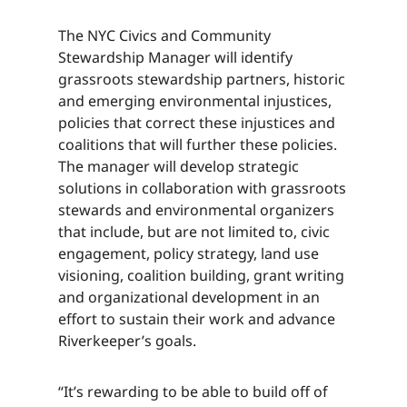
The NYC Civics and Community
Stewardship Manager will identify
grassroots stewardship partners, historic
and emerging environmental injustices,
policies that correct these injustices and
coalitions that will further these policies.
The manager will develop strategic
solutions in collaboration with grassroots
stewards and environmental organizers
that include, but are not limited to, civic
engagement, policy strategy, land use
visioning, coalition building, grant writing
and organizational development in an
effort to sustain their work and advance
Riverkeeper’s goals.​​​​‌ ‍ ​‍​‍‌‍ ‌ ​‍‌‍‍‌‌‍‌ ‌‍‍‌‌‍ ‍​‍​‍​ ‍‍​‍​‍‌ ​ ‌‍​‌‌‍ ‍‌‍‍‌‌ ‌​‌ ‍‌​‍ ‍‌‍‍‌‌‍ ​‍​‍​‍ ​​‍​‍‌‍‍​‌ ​‍‌‍‌‌‌‍‌‍​‍​‍​ ‍‍​‍​‍‌‍‍​‌ ‌​‌ ‌​‌ ​​‌ ​ ​ ‍‍​‍ ​‍ ‌‍​ ‌‍ ‌‌ ​ ​‍ ‍‌‍ ‌‌‍​‌‌‍‍‌‌‍ ‍​‍ ‍​ ​‍​ ​​​ ​‍​ ‌​‌ ​‍‌‍‌‌‌‍‌​‌‍‌‌‌ ​ ‌‍‍‌‌‍‌ ‌‍ ‍​‍ ‍‌ ​‍‌‍‍‌‌ ‌‍‌‍‌‌‌ ​‍‌‍‍ ‌‍‌‌‌‍‌‌‌ ​​‌‍‌‌‌ ​‍​‍ ‍‌‍ ‌ ​‍‌‍‌ ​‍ ‌‍‍‌‌‍ ‍‌ ‌​‌‍‌‌‌‍ ‍‌ ‌​​‍ ‌‍‌‌‌‍‌​‌‍‍‌‌ ‌​​‍ ‌‍ ‌‌‍ ‌‍‌​‌‍‌‌​ ‌‌ ​​‌ ​‍‌‍‌‌‌ ​ ‌‍‌‌‌‍ ‍‌ ‌​‌‍​‌‌ ‌​‌‍‍‌‌‍ ‌‍ ‍​ ‍ ‌‍‍‌‌‍‌​​ ‌‌‍‌‍‌‍‌‌​ ‌​​ ​ ‌‍​‌​ ‍‌​ ‌ ​ ‌‍​‍ ‌​ ‍​​ ​ ​ ‍​​ ‍​​‍ ‌​ ‌​‌‍​‌​ ​‌​ ‌ ​‍ ‌‌‍​‍​ ‌ ‌‍​ ​ ​​​‍ ‌​ ‌​​ ‌‌​ ‌ ​ ‌​​ ​‍​ ‌‌​ ‍‌​ ​‌​ ​ ​ ‌‍​ ​ ‌‍​‌​ ‍ ‌ ‌​‌ ‍‌‌ ​​‌‍‌‌​ ‌‌‍​‌‌ ​‍‌ ‌​‌‍‍‌‌‍​ ‌‍ ​‌‍‌‌​ ‍ ‌ ​​‌‍​‌‌ ‌​‌‍‍​​ ‌‌‍​ ‌‍ ‌‍ ‍‌ ‌​‌‍‌‌‌‍ ‍‌ ‌​​‍‌‌​ ‌‌‌​​‍‌‌ ‌‍‍ ‌‍‌‌‌ ‍‌​‍‌‌​ ​ ‌​‌​​‍‌‌​ ​ ‌​‌​​‍‌‌​ ​‍​ ​‍​ ‌ ​ ‍‌​ ‌​​ ​‍‌‍‌‍‌‍‌​‌‍​‍‌‍​ ​ ‌ ​ ​​​ ‍‌‌‍‌​​‍‌‌​ ​‍​ ​‍​‍‌‌​ ‌‌‌​‌​​‍ ‍‌‍​ ‌‍‍​‌‍‍‌‌‍ ​‌‍‌​‌ ​‍‌‍‌‌‌‍ ‍​‍‌‌​ ‌‌‌​​‍‌‌ ‌‍‍ ‌‍‌‌‌ ‍‌​‍‌‌​ ​ ‌​‌​​‍‌‌​ ​ ‌​‌​​‍‌‌​ ​‍​ ​‍​ ‌ ​ ‍‌​ ‌​​ ​‍‌‍‌‍‌‍‌​‌‍​‍‌‍​ ​ ‌ ​ ​​​ ‍‌‌‍‌​​ ​​​‍‌‌​ ​‍​ ​‍​‍‌‌​ ‌‌‌​‌​​‍ ‍‌ ‌​‌‍‌‌‌ ‍​‌ ‌​​ ‌‍​‍‌‍​‌‌ ​ ‌‍‌‌‌‌‌‌‌ ​‍‌‍ ​​ ‌‌‍‍​‌ ‌​‌ ‌​‌ ​​‌ ​ ​‍‌‌​ ​ ‌​​‌​‍‌‌​ ​‍‌​‌‍​‍‌‌​ ​‍‌​‌‍‌‍​ ‌‍ ‌‌ ​ ​‍ ‍‌‍ ‌‌‍​‌‌‍‍‌‌‍ ‍​‍ ‍​ ​‍​ ​​​ ​‍​ ‌​‌ ​‍‌‍‌‌‌‍‌​‌‍‌‌‌ ​ ‌‍‍‌‌‍‌ ‌‍ ‍​‍ ‍‌ ​‍‌‍‍‌‌ ‌‍‌‍‌‌‌ ​‍‌‍‍ ‌‍‌‌‌‍‌‌‌ ​​‌‍‌‌‌ ​‍​‍ ‍‌‍ ‌ ​‍‌‍‌ ​‍‌‍‌‍‍‌‌‍‌​​ ‌‌‍‌‍‌‍‌‌​ ‌​​ ​ ‌‍​‌​ ‍‌​ ‌ ​ ‌‍​‍ ‌​ ‍​​ ​ ​ ‍​​ ‍​​‍ ‌​ ‌​‌‍​‌​ ​‌​ ‌ ​‍ ‌‌‍​‍​ ‌ ‌‍​ ​ ​​​‍ ‌​ ‌​​ ‌‌​ ‌ ​ ‌​​ ​‍​ ‌‌​ ‍‌​ ​‌​ ​ ​ ‌‍​ ​ ‌‍​‌​‍‌‍‌ ‌​‌ ‍‌‌ ​​‌‍‌‌​ ‌‌‍​‌‌ ​‍‌ ‌​‌‍‍‌‌‍​ ‌‍ ​‌‍‌‌​‍‌‍‌ ​​‌‍​‌‌ ‌​‌‍‍​​ ‌‌‍​ ‌‍ ‌‍ ‍‌ ‌​‌‍‌‌‌‍ ‍‌ ‌​​‍‌‌​ ‌‌‌​​‍‌‌ ‌‍‍ ‌‍‌‌‌ ‍‌​‍‌‌​ ​ ‌​‌​​‍‌‌​ ​ ‌​‌​​‍‌‌​ ​‍​ ​‍​ ‌ ​ ‍‌​ ‌​​ ​‍‌‍‌‍‌‍‌​‌‍​‍‌‍​ ​ ‌ ​ ​​​ ‍‌‌‍‌​​‍‌‌​ ​‍​ ​‍​‍‌‌​ ‌‌‌​‌​​‍ ‍‌‍​ ‌‍‍​‌‍‍‌‌‍ ​‌‍‌​‌ ​‍‌‍‌‌‌‍ ‍​‍‌‌​ ‌‌‌​​‍‌‌ ‌‍‍ ‌‍‌‌‌ ‍‌​‍‌‌​ ​ ‌​‌​​‍‌‌​ ​ ‌​‌​​‍‌‌​ ​‍​ ​‍​ ‌ ​ ‍‌​ ‌​​ ​‍‌‍‌‍‌‍‌​‌‍​‍‌‍​ ​ ‌ ​ ​​​ ‍‌‌‍‌​​ ​​​‍‌‌​ ​‍​ ​‍​‍‌‌​ ‌‌‌​‌​​‍ ‍‌ ‌​‌‍‌‌‌ ‍​‌ ‌​​‍‌‍‌ ​​‌‍‌‌‌ ​‍‌ ​ ‌ ​​‌‍‌‌‌‍​ ‌ ‌​‌‍‍‌‌ ‌‍‌‍‌‌​ ‌‌ ​​‌ ‌‌‌‍​‍‌‍ ​‌‍‍‌‌ ​ ‌‍‍​‌‍‌‌‌‍‌​​‍​‍‌ ‌
“It’s rewarding to be able to build off of