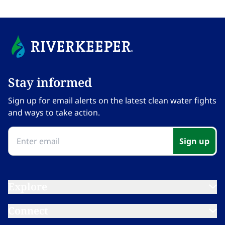
Stay informed​​​​‌ ‍ ​‍​‍‌‍ ‌ ​‍‌‍‍‌‌‍‌ ‌‍‍‌‌‍ ‍​‍​‍​ ‍‍​‍​‍‌ ​ ‌‍​‌‌‍ ‍‌‍‍‌‌ ‌​‌ ‍‌​‍ ‍‌‍‍‌‌‍ ​‍​‍​‍ ​​‍​‍‌‍‍​‌ ​‍‌‍‌‌‌‍‌‍​‍​‍​ ‍‍​‍​‍‌‍‍​‌ ‌​‌ ‌​‌ ​​‌ ​ ​ ‍‍​‍ ​‍ ‌‍​ ‌‍ ‌‌ ​ ​‍ ‍‌‍ ‌‌‍​‌‌‍‍‌‌‍ ‍​‍ ‍​ ​‍​ ​​​ ​‍​ ‌​‌ ​‍‌‍‌‌‌‍‌​‌‍‌‌‌ ​ ‌‍‍‌‌‍‌ ‌‍ ‍​‍ ‍‌ ​‍‌‍‍‌‌ ‌‍‌‍‌‌‌ ​‍‌‍‍ ‌‍‌‌‌‍‌‌‌ ​​‌‍‌‌‌ ​‍​‍ ‍‌‍ ‌ ​‍‌‍‌ ​‍ ‌‍‍‌‌‍ ‍‌ ‌​‌‍‌‌‌‍ ‍‌ ‌​​‍ ‌‍‌‌‌‍‌​‌‍‍‌‌ ‌​​‍ ‌‍ ‌‌‍ ‌‍‌​‌‍‌‌​ ‌‌ ​​‌ ​‍‌‍‌‌‌ ​ ‌‍‌‌‌‍ ‍‌ ‌​‌‍​‌‌ ‌​‌‍‍‌‌‍ ‌‍ ‍​ ‍ ‌‍‍‌‌‍‌​​ ‌‌‍‌‍‌‍ ‌‍ ‌ ‌​‌‍‌‌‌ ​‍​ ‍ ‌ ‌​‌ ‍‌‌ ​​‌‍‌‌​ ‌‌‍‌‍‌‍ ‌‍ ‌ ‌​‌‍‌‌‌ ​‍​ ‍ ‌ ​​‌‍​‌‌ ‌​‌‍‍​​ ‌‌‍ ‍‌‍‌‌‌ ‌ ‌ ​ ‌‍ ​‌‍‌‌‌ ‌​‌ ‌​‌‍‌‌‌ ​‍​‍ ‍‌ ‌​‌‍‍‌‌ ‌​‌‍ ​‌‍‌‌​ ‌‍​‍‌‍​‌‌ ​ ‌‍‌‌‌‌‌‌‌ ​‍‌‍ ​​ ‌‌‍‍​‌ ‌​‌ ‌​‌ ​​‌ ​ ​‍‌‌​ ​ ‌​​‌​‍‌‌​ ​‍‌​‌‍​‍‌‌​ ​‍‌​‌‍‌‍​ ‌‍ ‌‌ ​ ​‍ ‍‌‍ ‌‌‍​‌‌‍‍‌‌‍ ‍​‍ ‍​ ​‍​ ​​​ ​‍​ ‌​‌ ​‍‌‍‌‌‌‍‌​‌‍‌‌‌ ​ ‌‍‍‌‌‍‌ ‌‍ ‍​‍ ‍‌ ​‍‌‍‍‌‌ ‌‍‌‍‌‌‌ ​‍‌‍‍ ‌‍‌‌‌‍‌‌‌ ​​‌‍‌‌‌ ​‍​‍ ‍‌‍ ‌ ​‍‌‍‌ ​‍‌‍‌‍‍‌‌‍‌​​ ‌‌‍‌‍‌‍ ‌‍ ‌ ‌​‌‍‌‌‌ ​‍​‍‌‍‌ ‌​‌ ‍‌‌ ​​‌‍‌‌​ ‌‌‍‌‍‌‍ ‌‍ ‌ ‌​‌‍‌‌‌ ​‍​‍‌‍‌ ​​‌‍​‌‌ ‌​‌‍‍​​ ‌‌‍ ‍‌‍‌‌‌ ‌ ‌ ​ ‌‍ ​‌‍‌‌‌ ‌​‌ ‌​‌‍‌‌‌ ​‍​‍ ‍‌ ‌​‌‍‍‌‌ ‌​‌‍ ​‌‍‌‌​‍‌‍‌ ​​‌‍‌‌‌ ​‍‌ ​ ‌ ​​‌‍‌‌‌‍​ ‌ ‌​‌‍‍‌‌ ‌‍‌‍‌‌​ ‌‌ ​​‌ ‌‌‌‍​‍‌‍ ​‌‍‍‌‌ ​ ‌‍‍​‌‍‌‌‌‍‌​​‍​‍‌ ‌
Sign up for email alerts on the latest clean water fights
and ways to take action.​​​​‌ ‍ ​‍​‍‌‍ ‌ ​‍‌‍‍‌‌‍‌ ‌‍‍‌‌‍ ‍​‍​‍​ ‍‍​‍​‍‌ ​ ‌‍​‌‌‍ ‍‌‍‍‌‌ ‌​‌ ‍‌​‍ ‍‌‍‍‌‌‍ ​‍​‍​‍ ​​‍​‍‌‍‍​‌ ​‍‌‍‌‌‌‍‌‍​‍​‍​ ‍‍​‍​‍‌‍‍​‌ ‌​‌ ‌​‌ ​​‌ ​ ​ ‍‍​‍ ​‍ ‌‍​ ‌‍ ‌‌ ​ ​‍ ‍‌‍ ‌‌‍​‌‌‍‍‌‌‍ ‍​‍ ‍​ ​‍​ ​​​ ​‍​ ‌​‌ ​‍‌‍‌‌‌‍‌​‌‍‌‌‌ ​ ‌‍‍‌‌‍‌ ‌‍ ‍​‍ ‍‌ ​‍‌‍‍‌‌ ‌‍‌‍‌‌‌ ​‍‌‍‍ ‌‍‌‌‌‍‌‌‌ ​​‌‍‌‌‌ ​‍​‍ ‍‌‍ ‌ ​‍‌‍‌ ​‍ ‌‍‍‌‌‍ ‍‌ ‌​‌‍‌‌‌‍ ‍‌ ‌​​‍ ‌‍‌‌‌‍‌​‌‍‍‌‌ ‌​​‍ ‌‍ ‌‌‍ ‌‍‌​‌‍‌‌​ ‌‌ ​​‌ ​‍‌‍‌‌‌ ​ ‌‍‌‌‌‍ ‍‌ ‌​‌‍​‌‌ ‌​‌‍‍‌‌‍ ‌‍ ‍​ ‍ ‌‍‍‌‌‍‌​​ ‌‌‍‌‍‌‍ ‌‍ ‌ ‌​‌‍‌‌‌ ​‍​ ‍ ‌ ‌​‌ ‍‌‌ ​​‌‍‌‌​ ‌‌‍‌‍‌‍ ‌‍ ‌ ‌​‌‍‌‌‌ ​‍​ ‍ ‌ ​​‌‍​‌‌ ‌​‌‍‍​​ ‌‌‍ ‍‌‍‌‌‌ ‌ ‌ ​ ‌‍ ​‌‍‌‌‌ ‌​‌ ‌​‌‍‌‌‌ ​‍​‍ ‍‌‍‌​‌‍‌‌‌ ​ ‌‍​ ‌ ​‍‌‍‍‌‌ ​​‌ ‌​‌‍‍‌‌‍ ‌‍ ‍​ ‌‍​‍‌‍​‌‌ ​ ‌‍‌‌‌‌‌‌‌ ​‍‌‍ ​​ ‌‌‍‍​‌ ‌​‌ ‌​‌ ​​‌ ​ ​‍‌‌​ ​ ‌​​‌​‍‌‌​ ​‍‌​‌‍​‍‌‌​ ​‍‌​‌‍‌‍​ ‌‍ ‌‌ ​ ​‍ ‍‌‍ ‌‌‍​‌‌‍‍‌‌‍ ‍​‍ ‍​ ​‍​ ​​​ ​‍​ ‌​‌ ​‍‌‍‌‌‌‍‌​‌‍‌‌‌ ​ ‌‍‍‌‌‍‌ ‌‍ ‍​‍ ‍‌ ​‍‌‍‍‌‌ ‌‍‌‍‌‌‌ ​‍‌‍‍ ‌‍‌‌‌‍‌‌‌ ​​‌‍‌‌‌ ​‍​‍ ‍‌‍ ‌ ​‍‌‍‌ ​‍‌‍‌‍‍‌‌‍‌​​ ‌‌‍‌‍‌‍ ‌‍ ‌ ‌​‌‍‌‌‌ ​‍​‍‌‍‌ ‌​‌ ‍‌‌ ​​‌‍‌‌​ ‌‌‍‌‍‌‍ ‌‍ ‌ ‌​‌‍‌‌‌ ​‍​‍‌‍‌ ​​‌‍​‌‌ ‌​‌‍‍​​ ‌‌‍ ‍‌‍‌‌‌ ‌ ‌ ​ ‌‍ ​‌‍‌‌‌ ‌​‌ ‌​‌‍‌‌‌ ​‍​‍ ‍‌‍‌​‌‍‌‌‌ ​ ‌‍​ ‌ ​‍‌‍‍‌‌ ​​‌ ‌​‌‍‍‌‌‍ ‌‍ ‍​‍‌‍‌ ​​‌‍‌‌‌ ​‍‌ ​ ‌ ​​‌‍‌‌‌‍​ ‌ ‌​‌‍‍‌‌ ‌‍‌‍‌‌​ ‌‌ ​​‌ ‌‌‌‍​‍‌‍ ​‌‍‍‌‌ ​ ‌‍‍​‌‍‌‌‌‍‌​​‍​‍‌ ‌
Sign up​​​​‌ ‍ ​‍​‍‌‍ ‌ ​‍‌‍‍‌‌‍‌ ‌‍‍‌‌‍ ‍​‍​‍​ ‍‍​‍​‍‌ ​ ‌‍​‌‌‍ ‍‌‍‍‌‌ ‌​‌ ‍‌​‍ ‍‌‍‍‌‌‍ ​‍​‍​‍ ​​‍​‍‌‍‍​‌ ​‍‌‍‌‌‌‍‌‍​‍​‍​ ‍‍​‍​‍‌‍‍​‌ ‌​‌ ‌​‌ ​​‌ ​ ​ ‍‍​‍ ​‍ ‌‍​ ‌‍ ‌‌ ​ ​‍ ‍‌‍ ‌‌‍​‌‌‍‍‌‌‍ ‍​‍ ‍​ ​‍​ ​​​ ​‍​ ‌​‌ ​‍‌‍‌‌‌‍‌​‌‍‌‌‌ ​ ‌‍‍‌‌‍‌ ‌‍ ‍​‍ ‍‌ ​‍‌‍‍‌‌ ‌‍‌‍‌‌‌ ​‍‌‍‍ ‌‍‌‌‌‍‌‌‌ ​​‌‍‌‌‌ ​‍​‍ ‍‌‍ ‌ ​‍‌‍‌ ​‍ ‌‍‍‌‌‍ ‍‌ ‌​‌‍‌‌‌‍ ‍‌ ‌​​‍ ‌‍‌‌‌‍‌​‌‍‍‌‌ ‌​​‍ ‌‍ ‌‌‍ ‌‍‌​‌‍‌‌​ ‌‌ ​​‌ ​‍‌‍‌‌‌ ​ ‌‍‌‌‌‍ ‍‌ ‌​‌‍​‌‌ ‌​‌‍‍‌‌‍ ‌‍ ‍​ ‍ ‌‍‍‌‌‍‌​​ ‌‌‍‌‍‌‍ ‌‍ ‌ ‌​‌‍‌‌‌ ​‍​ ‍ ‌ ‌​‌ ‍‌‌ ​​‌‍‌‌​ ‌‌‍‌‍‌‍ ‌‍ ‌ ‌​‌‍‌‌‌ ​‍​ ‍ ‌ ​​‌‍​‌‌ ‌​‌‍‍​​ ‌‌‍ ‍‌‍‌‌‌ ‌ ‌ ​ ‌‍ ​‌‍‌‌‌ ‌​‌ ‌​‌‍‌‌‌ ​‍​‍ ‍‌‍​‍‌ ‌‌‌ ‌​‌ ‌​‌‍ ‌‍ ‍‌​ ​‌‍​‌‌‍​‍‌‍‌‌‌‍ ​​ ‌‍​‍‌‍​‌‌ ​ ‌‍‌‌‌‌‌‌‌ ​‍‌‍ ​​ ‌‌‍‍​‌ ‌​‌ ‌​‌ ​​‌ ​ ​‍‌‌​ ​ ‌​​‌​‍‌‌​ ​‍‌​‌‍​‍‌‌​ ​‍‌​‌‍‌‍​ ‌‍ ‌‌ ​ ​‍ ‍‌‍ ‌‌‍​‌‌‍‍‌‌‍ ‍​‍ ‍​ ​‍​ ​​​ ​‍​ ‌​‌ ​‍‌‍‌‌‌‍‌​‌‍‌‌‌ ​ ‌‍‍‌‌‍‌ ‌‍ ‍​‍ ‍‌ ​‍‌‍‍‌‌ ‌‍‌‍‌‌‌ ​‍‌‍‍ ‌‍‌‌‌‍‌‌‌ ​​‌‍‌‌‌ ​‍​‍ ‍‌‍ ‌ ​‍‌‍‌ ​‍‌‍‌‍‍‌‌‍‌​​ ‌‌‍‌‍‌‍ ‌‍ ‌ ‌​‌‍‌‌‌ ​‍​‍‌‍‌ ‌​‌ ‍‌‌ ​​‌‍‌‌​ ‌‌‍‌‍‌‍ ‌‍ ‌ ‌​‌‍‌‌‌ ​‍​‍‌‍‌ ​​‌‍​‌‌ ‌​‌‍‍​​ ‌‌‍ ‍‌‍‌‌‌ ‌ ‌ ​ ‌‍ ​‌‍‌‌‌ ‌​‌ ‌​‌‍‌‌‌ ​‍​‍ ‍‌‍​‍‌ ‌‌‌ ‌​‌ ‌​‌‍ ‌‍ ‍‌​ ​‌‍​‌‌‍​‍‌‍‌‌‌‍ ​​‍‌‍‌ ​​‌‍‌‌‌ ​‍‌ ​ ‌ ​​‌‍‌‌‌‍​ ‌ ‌​‌‍‍‌‌ ‌‍‌‍‌‌​ ‌‌ ​​‌ ‌‌‌‍​‍‌‍ ​‌‍‍‌‌ ​ ‌‍‍​‌‍‌‌‌‍‌​​‍​‍‌ ‌
Explore​​​​‌ ‍ ​‍​‍‌‍ ‌ ​‍‌‍‍‌‌‍‌ ‌‍‍‌‌‍ ‍​‍​‍​ ‍‍​‍​‍‌ ​ ‌‍​‌‌‍ ‍‌‍‍‌‌ ‌​‌ ‍‌​‍ ‍‌‍‍‌‌‍ ​‍​‍​‍ ​​‍​‍‌‍‍​‌ ​‍‌‍‌‌‌‍‌‍​‍​‍​ ‍‍​‍​‍‌‍‍​‌ ‌​‌ ‌​‌ ​​‌ ​ ​ ‍‍​‍ ​‍ ‌‍​ ‌‍ ‌‌ ​ ​‍ ‍‌‍ ‌‌‍​‌‌‍‍‌‌‍ ‍​‍ ‍​ ​‍​ ​​​ ​‍​ ‌​‌ ​‍‌‍‌‌‌‍‌​‌‍‌‌‌ ​ ‌‍‍‌‌‍‌ ‌‍ ‍​‍ ‍‌ ​‍‌‍‍‌‌ ‌‍‌‍‌‌‌ ​‍‌‍‍ ‌‍‌‌‌‍‌‌‌ ​​‌‍‌‌‌ ​‍​‍ ‍‌‍ ‌ ​‍‌‍‌ ​‍ ‌‍‍‌‌‍ ‍‌ ‌​‌‍‌‌‌‍ ‍‌ ‌​​‍ ‌‍‌‌‌‍‌​‌‍‍‌‌ ‌​​‍ ‌‍ ‌‌‍ ‌‍‌​‌‍‌‌​ ‌‌ ​​‌ ​‍‌‍‌‌‌ ​ ‌‍‌‌‌‍ ‍‌ ‌​‌‍​‌‌ ‌​‌‍‍‌‌‍ ‌‍ ‍​ ‍ ‌‍‍‌‌‍‌​​ ‌‌‍‌‍‌‍ ‌‍ ‌ ‌​‌‍‌‌‌ ​‍​ ‍ ‌ ‌​‌ ‍‌‌ ​​‌‍‌‌​ ‌‌‍‌‍‌‍ ‌‍ ‌ ‌​‌‍‌‌‌ ​‍​ ‍ ‌ ​​‌‍​‌‌ ‌​‌‍‍​​ ‌‌‍ ‌‌‍‌‌‌‍ ‍‌ ‌‌​‍‌‌​ ‌‌‌​​‍‌‌ ‌‍‍ ‌‍‌‌‌ ‍‌​‍‌‌​ ​ ‌​‌​​‍‌‌​ ​ ‌​‌​​‍‌‌​ ​‍​ ​‍‌‍‌​​ ‍​​ ‍‌​ ‌​‌‍​‌​ ‌‌​ ​ ‌‍‌‍​ ​‍​ ​‍​ ​ ​ ​‍​‍‌‌​ ​‍​ ​‍​‍‌‌​ ‌‌‌​‌​​‍ ‍‌ ‌​‌‍‌‌‌ ‍​‌ ‌​​ ‌‍​‍‌‍​‌‌ ​ ‌‍‌‌‌‌‌‌‌ ​‍‌‍ ​​ ‌‌‍‍​‌ ‌​‌ ‌​‌ ​​‌ ​ ​‍‌‌​ ​ ‌​​‌​‍‌‌​ ​‍‌​‌‍​‍‌‌​ ​‍‌​‌‍‌‍​ ‌‍ ‌‌ ​ ​‍ ‍‌‍ ‌‌‍​‌‌‍‍‌‌‍ ‍​‍ ‍​ ​‍​ ​​​ ​‍​ ‌​‌ ​‍‌‍‌‌‌‍‌​‌‍‌‌‌ ​ ‌‍‍‌‌‍‌ ‌‍ ‍​‍ ‍‌ ​‍‌‍‍‌‌ ‌‍‌‍‌‌‌ ​‍‌‍‍ ‌‍‌‌‌‍‌‌‌ ​​‌‍‌‌‌ ​‍​‍ ‍‌‍ ‌ ​‍‌‍‌ ​‍‌‍‌‍‍‌‌‍‌​​ ‌‌‍‌‍‌‍ ‌‍ ‌ ‌​‌‍‌‌‌ ​‍​‍‌‍‌ ‌​‌ ‍‌‌ ​​‌‍‌‌​ ‌‌‍‌‍‌‍ ‌‍ ‌ ‌​‌‍‌‌‌ ​‍​‍‌‍‌ ​​‌‍​‌‌ ‌​‌‍‍​​ ‌‌‍ ‌‌‍‌‌‌‍ ‍‌ ‌‌​‍‌‌​ ‌‌‌​​‍‌‌ ‌‍‍ ‌‍‌‌‌ ‍‌​‍‌‌​ ​ ‌​‌​​‍‌‌​ ​ ‌​‌​​‍‌‌​ ​‍​ ​‍‌‍‌​​ ‍​​ ‍‌​ ‌​‌‍​‌​ ‌‌​ ​ ‌‍‌‍​ ​‍​ ​‍​ ​ ​ ​‍​‍‌‌​ ​‍​ ​‍​‍‌‌​ ‌‌‌​‌​​‍ ‍‌ ‌​‌‍‌‌‌ ‍​‌ ‌​​‍‌‍‌ ​​‌‍‌‌‌ ​‍‌ ​ ‌ ​​‌‍‌‌‌‍​ ‌ ‌​‌‍‍‌‌ ‌‍‌‍‌‌​ ‌‌ ​​‌ ‌‌‌‍​‍‌‍ ​‌‍‍‌‌ ​ ‌‍‍​‌‍‌‌‌‍‌​​‍​‍‌ ‌
Connect​​​​‌ ‍ ​‍​‍‌‍ ‌ ​‍‌‍‍‌‌‍‌ ‌‍‍‌‌‍ ‍​‍​‍​ ‍‍​‍​‍‌ ​ ‌‍​‌‌‍ ‍‌‍‍‌‌ ‌​‌ ‍‌​‍ ‍‌‍‍‌‌‍ ​‍​‍​‍ ​​‍​‍‌‍‍​‌ ​‍‌‍‌‌‌‍‌‍​‍​‍​ ‍‍​‍​‍‌‍‍​‌ ‌​‌ ‌​‌ ​​‌ ​ ​ ‍‍​‍ ​‍ ‌‍​ ‌‍ ‌‌ ​ ​‍ ‍‌‍ ‌‌‍​‌‌‍‍‌‌‍ ‍​‍ ‍​ ​‍​ ​​​ ​‍​ ‌​‌ ​‍‌‍‌‌‌‍‌​‌‍‌‌‌ ​ ‌‍‍‌‌‍‌ ‌‍ ‍​‍ ‍‌ ​‍‌‍‍‌‌ ‌‍‌‍‌‌‌ ​‍‌‍‍ ‌‍‌‌‌‍‌‌‌ ​​‌‍‌‌‌ ​‍​‍ ‍‌‍ ‌ ​‍‌‍‌ ​‍ ‌‍‍‌‌‍ ‍‌ ‌​‌‍‌‌‌‍ ‍‌ ‌​​‍ ‌‍‌‌‌‍‌​‌‍‍‌‌ ‌​​‍ ‌‍ ‌‌‍ ‌‍‌​‌‍‌‌​ ‌‌ ​​‌ ​‍‌‍‌‌‌ ​ ‌‍‌‌‌‍ ‍‌ ‌​‌‍​‌‌ ‌​‌‍‍‌‌‍ ‌‍ ‍​ ‍ ‌‍‍‌‌‍‌​​ ‌‌‍‌‍‌‍ ‌‍ ‌ ‌​‌‍‌‌‌ ​‍​ ‍ ‌ ‌​‌ ‍‌‌ ​​‌‍‌‌​ ‌‌‍‌‍‌‍ ‌‍ ‌ ‌​‌‍‌‌‌ ​‍​ ‍ ‌ ​​‌‍​‌‌ ‌​‌‍‍​​ ‌‌‍ ‌‌‍‌‌‌‍ ‍‌ ‌‌​‍‌‌​ ‌‌‌​​‍‌‌ ‌‍‍ ‌‍‌‌‌ ‍‌​‍‌‌​ ​ ‌​‌​​‍‌‌​ ​ ‌​‌​​‍‌‌​ ​‍​ ​‍​ ​‌‌‍‌‍​ ‌​​ ​‌‌‍​ ‌‍‌​​ ‌‌​ ​​​ ‌ ‌‍‌‌‌‍‌​‌‍‌‌​‍‌‌​ ​‍​ ​‍​‍‌‌​ ‌‌‌​‌​​‍ ‍‌ ‌​‌‍‌‌‌ ‍​‌ ‌​​ ‌‍​‍‌‍​‌‌ ​ ‌‍‌‌‌‌‌‌‌ ​‍‌‍ ​​ ‌‌‍‍​‌ ‌​‌ ‌​‌ ​​‌ ​ ​‍‌‌​ ​ ‌​​‌​‍‌‌​ ​‍‌​‌‍​‍‌‌​ ​‍‌​‌‍‌‍​ ‌‍ ‌‌ ​ ​‍ ‍‌‍ ‌‌‍​‌‌‍‍‌‌‍ ‍​‍ ‍​ ​‍​ ​​​ ​‍​ ‌​‌ ​‍‌‍‌‌‌‍‌​‌‍‌‌‌ ​ ‌‍‍‌‌‍‌ ‌‍ ‍​‍ ‍‌ ​‍‌‍‍‌‌ ‌‍‌‍‌‌‌ ​‍‌‍‍ ‌‍‌‌‌‍‌‌‌ ​​‌‍‌‌‌ ​‍​‍ ‍‌‍ ‌ ​‍‌‍‌ ​‍‌‍‌‍‍‌‌‍‌​​ ‌‌‍‌‍‌‍ ‌‍ ‌ ‌​‌‍‌‌‌ ​‍​‍‌‍‌ ‌​‌ ‍‌‌ ​​‌‍‌‌​ ‌‌‍‌‍‌‍ ‌‍ ‌ ‌​‌‍‌‌‌ ​‍​‍‌‍‌ ​​‌‍​‌‌ ‌​‌‍‍​​ ‌‌‍ ‌‌‍‌‌‌‍ ‍‌ ‌‌​‍‌‌​ ‌‌‌​​‍‌‌ ‌‍‍ ‌‍‌‌‌ ‍‌​‍‌‌​ ​ ‌​‌​​‍‌‌​ ​ ‌​‌​​‍‌‌​ ​‍​ ​‍​ ​‌‌‍‌‍​ ‌​​ ​‌‌‍​ ‌‍‌​​ ‌‌​ ​​​ ‌ ‌‍‌‌‌‍‌​‌‍‌‌​‍‌‌​ ​‍​ ​‍​‍‌‌​ ‌‌‌​‌​​‍ ‍‌ ‌​‌‍‌‌‌ ‍​‌ ‌​​‍‌‍‌ ​​‌‍‌‌‌ ​‍‌ ​ ‌ ​​‌‍‌‌‌‍​ ‌ ‌​‌‍‍‌‌ ‌‍‌‍‌‌​ ‌‌ ​​‌ ‌‌‌‍​‍‌‍ ​‌‍‍‌‌ ​ ‌‍‍​‌‍‌‌‌‍‌​​‍​‍‌ ‌