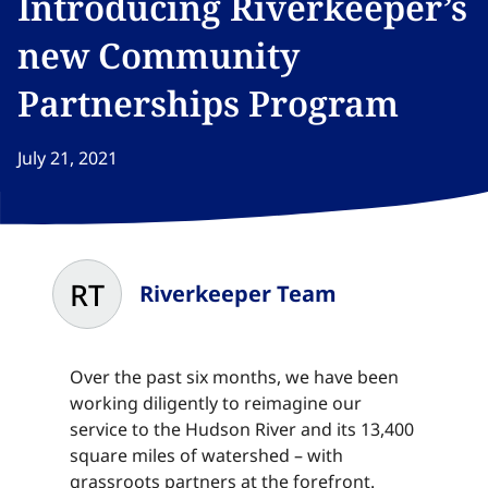
Introducing Riverkeeper’s
new Community
Partnerships Program​​​​‌ ‍ ​‍​‍‌‍ ‌ ​‍‌‍‍‌‌‍‌ ‌‍‍‌‌‍ ‍​‍​‍​ ‍‍​‍​‍‌ ​ ‌‍​‌‌‍ ‍‌‍‍‌‌ ‌​‌ ‍‌​‍ ‍‌‍‍‌‌‍ ​‍​‍​‍ ​​‍​‍‌‍‍​‌ ​‍‌‍‌‌‌‍‌‍​‍​‍​ ‍‍​‍​‍‌‍‍​‌ ‌​‌ ‌​‌ ​​‌ ​ ​ ‍‍​‍ ​‍ ‌‍​ ‌‍ ‌‌ ​ ​‍ ‍‌‍ ‌‌‍​‌‌‍‍‌‌‍ ‍​‍ ‍​ ​‍​ ​​​ ​‍​ ‌​‌ ​‍‌‍‌‌‌‍‌​‌‍‌‌‌ ​ ‌‍‍‌‌‍‌ ‌‍ ‍​‍ ‍‌ ​‍‌‍‍‌‌ ‌‍‌‍‌‌‌ ​‍‌‍‍ ‌‍‌‌‌‍‌‌‌ ​​‌‍‌‌‌ ​‍​‍ ‍‌‍ ‌ ​‍‌‍‌ ​‍ ‌‍‍‌‌‍ ‍‌ ‌​‌‍‌‌‌‍ ‍‌ ‌​​‍ ‌‍‌‌‌‍‌​‌‍‍‌‌ ‌​​‍ ‌‍ ‌‌‍ ‌‍‌​‌‍‌‌​ ‌‌ ​​‌ ​‍‌‍‌‌‌ ​ ‌‍‌‌‌‍ ‍‌ ‌​‌‍​‌‌ ‌​‌‍‍‌‌‍ ‌‍ ‍​ ‍ ‌‍‍‌‌‍‌​​ ‌‌‍‌‍‌‍‌‌​ ‌​​ ​ ‌‍​‌​ ‍‌​ ‌ ​ ‌‍​‍ ‌​ ‍​​ ​ ​ ‍​​ ‍​​‍ ‌​ ‌​‌‍​‌​ ​‌​ ‌ ​‍ ‌‌‍​‍​ ‌ ‌‍​ ​ ​​​‍ ‌​ ‌​​ ‌‌​ ‌ ​ ‌​​ ​‍​ ‌‌​ ‍‌​ ​‌​ ​ ​ ‌‍​ ​ ‌‍​‌​ ‍ ‌ ‌​‌ ‍‌‌ ​​‌‍‌‌​ ‌‌‍​‌‌ ​‍‌ ‌​‌‍‍‌‌‍​ ‌‍ ​‌‍‌‌​ ‍ ‌ ​​‌‍​‌‌ ‌​‌‍‍​​ ‌‌ ‌​‌‍‍‌‌ ‌​‌‍ ​‌‍‌‌​ ‌‍​‍‌‍​‌‌ ​ ‌‍‌‌‌‌‌‌‌ ​‍‌‍ ​​ ‌‌‍‍​‌ ‌​‌ ‌​‌ ​​‌ ​ ​‍‌‌​ ​ ‌​​‌​‍‌‌​ ​‍‌​‌‍​‍‌‌​ ​‍‌​‌‍‌‍​ ‌‍ ‌‌ ​ ​‍ ‍‌‍ ‌‌‍​‌‌‍‍‌‌‍ ‍​‍ ‍​ ​‍​ ​​​ ​‍​ ‌​‌ ​‍‌‍‌‌‌‍‌​‌‍‌‌‌ ​ ‌‍‍‌‌‍‌ ‌‍ ‍​‍ ‍‌ ​‍‌‍‍‌‌ ‌‍‌‍‌‌‌ ​‍‌‍‍ ‌‍‌‌‌‍‌‌‌ ​​‌‍‌‌‌ ​‍​‍ ‍‌‍ ‌ ​‍‌‍‌ ​‍‌‍‌‍‍‌‌‍‌​​ ‌‌‍‌‍‌‍‌‌​ ‌​​ ​ ‌‍​‌​ ‍‌​ ‌ ​ ‌‍​‍ ‌​ ‍​​ ​ ​ ‍​​ ‍​​‍ ‌​ ‌​‌‍​‌​ ​‌​ ‌ ​‍ ‌‌‍​‍​ ‌ ‌‍​ ​ ​​​‍ ‌​ ‌​​ ‌‌​ ‌ ​ ‌​​ ​‍​ ‌‌​ ‍‌​ ​‌​ ​ ​ ‌‍​ ​ ‌‍​‌​‍‌‍‌ ‌​‌ ‍‌‌ ​​‌‍‌‌​ ‌‌‍​‌‌ ​‍‌ ‌​‌‍‍‌‌‍​ ‌‍ ​‌‍‌‌​‍‌‍‌ ​​‌‍​‌‌ ‌​‌‍‍​​ ‌‌ ‌​‌‍‍‌‌ ‌​‌‍ ​‌‍‌‌​‍‌‍‌ ​​‌‍‌‌‌ ​‍‌ ​ ‌ ​​‌‍‌‌‌‍​ ‌ ‌​‌‍‍‌‌ ‌‍‌‍‌‌​ ‌‌ ​​‌ ‌‌‌‍​‍‌‍ ​‌‍‍‌‌ ​ ‌‍‍​‌‍‌‌‌‍‌​​‍​‍‌ ‌
July 21, 2021
RT
Riverkeeper Team
Over the past six months, we have been
working diligently to reimagine our
service to the Hudson River and its 13,400
square miles of watershed – with
grassroots partners at the forefront.​​​​‌ ‍ ​‍​‍‌‍ ‌ ​‍‌‍‍‌‌‍‌ ‌‍‍‌‌‍ ‍​‍​‍​ ‍‍​‍​‍‌ ​ ‌‍​‌‌‍ ‍‌‍‍‌‌ ‌​‌ ‍‌​‍ ‍‌‍‍‌‌‍ ​‍​‍​‍ ​​‍​‍‌‍‍​‌ ​‍‌‍‌‌‌‍‌‍​‍​‍​ ‍‍​‍​‍‌‍‍​‌ ‌​‌ ‌​‌ ​​‌ ​ ​ ‍‍​‍ ​‍ ‌‍​ ‌‍ ‌‌ ​ ​‍ ‍‌‍ ‌‌‍​‌‌‍‍‌‌‍ ‍​‍ ‍​ ​‍​ ​​​ ​‍​ ‌​‌ ​‍‌‍‌‌‌‍‌​‌‍‌‌‌ ​ ‌‍‍‌‌‍‌ ‌‍ ‍​‍ ‍‌ ​‍‌‍‍‌‌ ‌‍‌‍‌‌‌ ​‍‌‍‍ ‌‍‌‌‌‍‌‌‌ ​​‌‍‌‌‌ ​‍​‍ ‍‌‍ ‌ ​‍‌‍‌ ​‍ ‌‍‍‌‌‍ ‍‌ ‌​‌‍‌‌‌‍ ‍‌ ‌​​‍ ‌‍‌‌‌‍‌​‌‍‍‌‌ ‌​​‍ ‌‍ ‌‌‍ ‌‍‌​‌‍‌‌​ ‌‌ ​​‌ ​‍‌‍‌‌‌ ​ ‌‍‌‌‌‍ ‍‌ ‌​‌‍​‌‌ ‌​‌‍‍‌‌‍ ‌‍ ‍​ ‍ ‌‍‍‌‌‍‌​​ ‌‌‍‌‍‌‍‌‌​ ‌​​ ​ ‌‍​‌​ ‍‌​ ‌ ​ ‌‍​‍ ‌​ ‍​​ ​ ​ ‍​​ ‍​​‍ ‌​ ‌​‌‍​‌​ ​‌​ ‌ ​‍ ‌‌‍​‍​ ‌ ‌‍​ ​ ​​​‍ ‌​ ‌​​ ‌‌​ ‌ ​ ‌​​ ​‍​ ‌‌​ ‍‌​ ​‌​ ​ ​ ‌‍​ ​ ‌‍​‌​ ‍ ‌ ‌​‌ ‍‌‌ ​​‌‍‌‌​ ‌‌‍​‌‌ ​‍‌ ‌​‌‍‍‌‌‍​ ‌‍ ​‌‍‌‌​ ‍ ‌ ​​‌‍​‌‌ ‌​‌‍‍​​ ‌‌‍​ ‌‍ ‌‍ ‍‌ ‌​‌‍‌‌‌‍ ‍‌ ‌​​‍‌‌​ ‌‌‌​​‍‌‌ ‌‍‍ ‌‍‌‌‌ ‍‌​‍‌‌​ ​ ‌​‌​​‍‌‌​ ​ ‌​‌​​‍‌‌​ ​‍​ ​‍​ ‍​‌‍‌‌​ ‍​​ ‌‌​ ‌‌‌‍​‍​ ‌‌‌‍‌‍​ ‌ ​ ​​‌‍​‍​ ‍​​‍‌‌​ ​‍​ ​‍​‍‌‌​ ‌‌‌​‌​​‍ ‍‌‍​ ‌‍‍​‌‍‍‌‌‍ ​‌‍‌​‌ ​‍‌‍‌‌‌‍ ‍​‍‌‌​ ‌‌‌​​‍‌‌ ‌‍‍ ‌‍‌‌‌ ‍‌​‍‌‌​ ​ ‌​‌​​‍‌‌​ ​ ‌​‌​​‍‌‌​ ​‍​ ​‍​ ‍​‌‍‌‌​ ‍​​ ‌‌​ ‌‌‌‍​‍​ ‌‌‌‍‌‍​ ‌ ​ ​​‌‍​‍​ ‍​​ ​​​‍‌‌​ ​‍​ ​‍​‍‌‌​ ‌‌‌​‌​​‍ ‍‌ ‌​‌‍‌‌‌ ‍​‌ ‌​​ ‌‍​‍‌‍​‌‌ ​ ‌‍‌‌‌‌‌‌‌ ​‍‌‍ ​​ ‌‌‍‍​‌ ‌​‌ ‌​‌ ​​‌ ​ ​‍‌‌​ ​ ‌​​‌​‍‌‌​ ​‍‌​‌‍​‍‌‌​ ​‍‌​‌‍‌‍​ ‌‍ ‌‌ ​ ​‍ ‍‌‍ ‌‌‍​‌‌‍‍‌‌‍ ‍​‍ ‍​ ​‍​ ​​​ ​‍​ ‌​‌ ​‍‌‍‌‌‌‍‌​‌‍‌‌‌ ​ ‌‍‍‌‌‍‌ ‌‍ ‍​‍ ‍‌ ​‍‌‍‍‌‌ ‌‍‌‍‌‌‌ ​‍‌‍‍ ‌‍‌‌‌‍‌‌‌ ​​‌‍‌‌‌ ​‍​‍ ‍‌‍ ‌ ​‍‌‍‌ ​‍‌‍‌‍‍‌‌‍‌​​ ‌‌‍‌‍‌‍‌‌​ ‌​​ ​ ‌‍​‌​ ‍‌​ ‌ ​ ‌‍​‍ ‌​ ‍​​ ​ ​ ‍​​ ‍​​‍ ‌​ ‌​‌‍​‌​ ​‌​ ‌ ​‍ ‌‌‍​‍​ ‌ ‌‍​ ​ ​​​‍ ‌​ ‌​​ ‌‌​ ‌ ​ ‌​​ ​‍​ ‌‌​ ‍‌​ ​‌​ ​ ​ ‌‍​ ​ ‌‍​‌​‍‌‍‌ ‌​‌ ‍‌‌ ​​‌‍‌‌​ ‌‌‍​‌‌ ​‍‌ ‌​‌‍‍‌‌‍​ ‌‍ ​‌‍‌‌​‍‌‍‌ ​​‌‍​‌‌ ‌​‌‍‍​​ ‌‌‍​ ‌‍ ‌‍ ‍‌ ‌​‌‍‌‌‌‍ ‍‌ ‌​​‍‌‌​ ‌‌‌​​‍‌‌ ‌‍‍ ‌‍‌‌‌ ‍‌​‍‌‌​ ​ ‌​‌​​‍‌‌​ ​ ‌​‌​​‍‌‌​ ​‍​ ​‍​ ‍​‌‍‌‌​ ‍​​ ‌‌​ ‌‌‌‍​‍​ ‌‌‌‍‌‍​ ‌ ​ ​​‌‍​‍​ ‍​​‍‌‌​ ​‍​ ​‍​‍‌‌​ ‌‌‌​‌​​‍ ‍‌‍​ ‌‍‍​‌‍‍‌‌‍ ​‌‍‌​‌ ​‍‌‍‌‌‌‍ ‍​‍‌‌​ ‌‌‌​​‍‌‌ ‌‍‍ ‌‍‌‌‌ ‍‌​‍‌‌​ ​ ‌​‌​​‍‌‌​ ​ ‌​‌​​‍‌‌​ ​‍​ ​‍​ ‍​‌‍‌‌​ ‍​​ ‌‌​ ‌‌‌‍​‍​ ‌‌‌‍‌‍​ ‌ ​ ​​‌‍​‍​ ‍​​ ​​​‍‌‌​ ​‍​ ​‍​‍‌‌​ ‌‌‌​‌​​‍ ‍‌ ‌​‌‍‌‌‌ ‍​‌ ‌​​‍‌‍‌ ​​‌‍‌‌‌ ​‍‌ ​ ‌ ​​‌‍‌‌‌‍​ ‌ ‌​‌‍‍‌‌ ‌‍‌‍‌‌​ ‌‌ ​​‌ ‌‌‌‍​‍‌‍ ​‌‍‍‌‌ ​ ‌‍‍​‌‍‌‌‌‍‌​​‍​‍‌ ‌