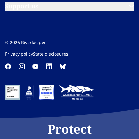
Support us​​​​‌ ‍ ​‍​‍‌‍ ‌ ​‍‌‍‍‌‌‍‌ ‌‍‍‌‌‍ ‍​‍​‍​ ‍‍​‍​‍‌ ​ ‌‍​‌‌‍ ‍‌‍‍‌‌ ‌​‌ ‍‌​‍ ‍‌‍‍‌‌‍ ​‍​‍​‍ ​​‍​‍‌‍‍​‌ ​‍‌‍‌‌‌‍‌‍​‍​‍​ ‍‍​‍​‍‌‍‍​‌ ‌​‌ ‌​‌ ​​‌ ​ ​ ‍‍​‍ ​‍ ‌‍​ ‌‍ ‌‌ ​ ​‍ ‍‌‍ ‌‌‍​‌‌‍‍‌‌‍ ‍​‍ ‍​ ​‍​ ​​​ ​‍​ ‌​‌ ​‍‌‍‌‌‌‍‌​‌‍‌‌‌ ​ ‌‍‍‌‌‍‌ ‌‍ ‍​‍ ‍‌ ​‍‌‍‍‌‌ ‌‍‌‍‌‌‌ ​‍‌‍‍ ‌‍‌‌‌‍‌‌‌ ​​‌‍‌‌‌ ​‍​‍ ‍‌‍ ‌ ​‍‌‍‌ ​‍ ‌‍‍‌‌‍ ‍‌ ‌​‌‍‌‌‌‍ ‍‌ ‌​​‍ ‌‍‌‌‌‍‌​‌‍‍‌‌ ‌​​‍ ‌‍ ‌‌‍ ‌‍‌​‌‍‌‌​ ‌‌ ​​‌ ​‍‌‍‌‌‌ ​ ‌‍‌‌‌‍ ‍‌ ‌​‌‍​‌‌ ‌​‌‍‍‌‌‍ ‌‍ ‍​ ‍ ‌‍‍‌‌‍‌​​ ‌‌‍‌‍‌‍ ‌‍ ‌ ‌​‌‍‌‌‌ ​‍​ ‍ ‌ ‌​‌ ‍‌‌ ​​‌‍‌‌​ ‌‌‍‌‍‌‍ ‌‍ ‌ ‌​‌‍‌‌‌ ​‍​ ‍ ‌ ​​‌‍​‌‌ ‌​‌‍‍​​ ‌‌‍ ‌‌‍‌‌‌‍ ‍‌ ‌‌​‍‌‌​ ‌‌‌​​‍‌‌ ‌‍‍ ‌‍‌‌‌ ‍‌​‍‌‌​ ​ ‌​‌​​‍‌‌​ ​ ‌​‌​​‍‌‌​ ​‍​ ​‍​ ​​‌‍‌‍‌‍​ ​ ‍‌‌‍‌​‌‍‌​‌‍‌​​ ​‍​ ​ ‌‍​ ​ ‌‌​ ‌‍​‍‌‌​ ​‍​ ​‍​‍‌‌​ ‌‌‌​‌​​‍ ‍‌ ‌​‌‍‌‌‌ ‍​‌ ‌​​ ‌‍​‍‌‍​‌‌ ​ ‌‍‌‌‌‌‌‌‌ ​‍‌‍ ​​ ‌‌‍‍​‌ ‌​‌ ‌​‌ ​​‌ ​ ​‍‌‌​ ​ ‌​​‌​‍‌‌​ ​‍‌​‌‍​‍‌‌​ ​‍‌​‌‍‌‍​ ‌‍ ‌‌ ​ ​‍ ‍‌‍ ‌‌‍​‌‌‍‍‌‌‍ ‍​‍ ‍​ ​‍​ ​​​ ​‍​ ‌​‌ ​‍‌‍‌‌‌‍‌​‌‍‌‌‌ ​ ‌‍‍‌‌‍‌ ‌‍ ‍​‍ ‍‌ ​‍‌‍‍‌‌ ‌‍‌‍‌‌‌ ​‍‌‍‍ ‌‍‌‌‌‍‌‌‌ ​​‌‍‌‌‌ ​‍​‍ ‍‌‍ ‌ ​‍‌‍‌ ​‍‌‍‌‍‍‌‌‍‌​​ ‌‌‍‌‍‌‍ ‌‍ ‌ ‌​‌‍‌‌‌ ​‍​‍‌‍‌ ‌​‌ ‍‌‌ ​​‌‍‌‌​ ‌‌‍‌‍‌‍ ‌‍ ‌ ‌​‌‍‌‌‌ ​‍​‍‌‍‌ ​​‌‍​‌‌ ‌​‌‍‍​​ ‌‌‍ ‌‌‍‌‌‌‍ ‍‌ ‌‌​‍‌‌​ ‌‌‌​​‍‌‌ ‌‍‍ ‌‍‌‌‌ ‍‌​‍‌‌​ ​ ‌​‌​​‍‌‌​ ​ ‌​‌​​‍‌‌​ ​‍​ ​‍​ ​​‌‍‌‍‌‍​ ​ ‍‌‌‍‌​‌‍‌​‌‍‌​​ ​‍​ ​ ‌‍​ ​ ‌‌​ ‌‍​‍‌‌​ ​‍​ ​‍​‍‌‌​ ‌‌‌​‌​​‍ ‍‌ ‌​‌‍‌‌‌ ‍​‌ ‌​​‍‌‍‌ ​​‌‍‌‌‌ ​‍‌ ​ ‌ ​​‌‍‌‌‌‍​ ‌ ‌​‌‍‍‌‌ ‌‍‌‍‌‌​ ‌‌ ​​‌ ‌‌‌‍​‍‌‍ ​‌‍‍‌‌ ​ ‌‍‍​‌‍‌‌‌‍‌​​‍​‍‌ ‌
©
2026
Riverkeeper
Privacy policy​​​​‌ ‍ ​‍​‍‌‍ ‌ ​‍‌‍‍‌‌‍‌ ‌‍‍‌‌‍ ‍​‍​‍​ ‍‍​‍​‍‌ ​ ‌‍​‌‌‍ ‍‌‍‍‌‌ ‌​‌ ‍‌​‍ ‍‌‍‍‌‌‍ ​‍​‍​‍ ​​‍​‍‌‍‍​‌ ​‍‌‍‌‌‌‍‌‍​‍​‍​ ‍‍​‍​‍‌‍‍​‌ ‌​‌ ‌​‌ ​​‌ ​ ​ ‍‍​‍ ​‍ ‌‍​ ‌‍ ‌‌ ​ ​‍ ‍‌‍ ‌‌‍​‌‌‍‍‌‌‍ ‍​‍ ‍​ ​‍​ ​​​ ​‍​ ‌​‌ ​‍‌‍‌‌‌‍‌​‌‍‌‌‌ ​ ‌‍‍‌‌‍‌ ‌‍ ‍​‍ ‍‌ ​‍‌‍‍‌‌ ‌‍‌‍‌‌‌ ​‍‌‍‍ ‌‍‌‌‌‍‌‌‌ ​​‌‍‌‌‌ ​‍​‍ ‍‌‍ ‌ ​‍‌‍‌ ​‍ ‌‍‍‌‌‍ ‍‌ ‌​‌‍‌‌‌‍ ‍‌ ‌​​‍ ‌‍‌‌‌‍‌​‌‍‍‌‌ ‌​​‍ ‌‍ ‌‌‍ ‌‍‌​‌‍‌‌​ ‌‌ ​​‌ ​‍‌‍‌‌‌ ​ ‌‍‌‌‌‍ ‍‌ ‌​‌‍​‌‌ ‌​‌‍‍‌‌‍ ‌‍ ‍​ ‍ ‌‍‍‌‌‍‌​​ ‌‌‍‌‍‌‍ ‌‍ ‌ ‌​‌‍‌‌‌ ​‍​ ‍ ‌ ‌​‌ ‍‌‌ ​​‌‍‌‌​ ‌‌‍‌‍‌‍ ‌‍ ‌ ‌​‌‍‌‌‌ ​‍​ ‍ ‌ ​​‌‍​‌‌ ‌​‌‍‍​​ ‌‌‍​‌‌‍‌​‌‍‌​‌‍‍‌‌ ‌​‌‍‍‌‌‍ ‌‍ ‍‌‍​‌‌‍ ​‌​ ​‌‍‍‌‌‍ ‍‌‍‍ ‌ ​ ​‍‌‌​ ‌‌‌​​‍‌‌ ‌‍‍ ‌‍‌‌‌ ‍‌​‍‌‌​ ​ ‌​‌​​‍‌‌​ ​ ‌​‌​​‍‌‌​ ​‍​ ​‍‌‍​ ‌‍‌‍​ ​​​ ​‍​ ​‌​ ‌‍​ ‍‌​ ‌​​ ‌​‌‍​‌​ ​‍‌‍​ ​‍‌‌​ ​‍​ ​‍​‍‌‌​ ‌‌‌​‌​​‍ ‍‌ ‌​‌‍‌‌‌ ‍​‌ ‌​​ ‌‍​‍‌‍​‌‌ ​ ‌‍‌‌‌‌‌‌‌ ​‍‌‍ ​​ ‌‌‍‍​‌ ‌​‌ ‌​‌ ​​‌ ​ ​‍‌‌​ ​ ‌​​‌​‍‌‌​ ​‍‌​‌‍​‍‌‌​ ​‍‌​‌‍‌‍​ ‌‍ ‌‌ ​ ​‍ ‍‌‍ ‌‌‍​‌‌‍‍‌‌‍ ‍​‍ ‍​ ​‍​ ​​​ ​‍​ ‌​‌ ​‍‌‍‌‌‌‍‌​‌‍‌‌‌ ​ ‌‍‍‌‌‍‌ ‌‍ ‍​‍ ‍‌ ​‍‌‍‍‌‌ ‌‍‌‍‌‌‌ ​‍‌‍‍ ‌‍‌‌‌‍‌‌‌ ​​‌‍‌‌‌ ​‍​‍ ‍‌‍ ‌ ​‍‌‍‌ ​‍‌‍‌‍‍‌‌‍‌​​ ‌‌‍‌‍‌‍ ‌‍ ‌ ‌​‌‍‌‌‌ ​‍​‍‌‍‌ ‌​‌ ‍‌‌ ​​‌‍‌‌​ ‌‌‍‌‍‌‍ ‌‍ ‌ ‌​‌‍‌‌‌ ​‍​‍‌‍‌ ​​‌‍​‌‌ ‌​‌‍‍​​ ‌‌‍​‌‌‍‌​‌‍‌​‌‍‍‌‌ ‌​‌‍‍‌‌‍ ‌‍ ‍‌‍​‌‌‍ ​‌​ ​‌‍‍‌‌‍ ‍‌‍‍ ‌ ​ ​‍‌‌​ ‌‌‌​​‍‌‌ ‌‍‍ ‌‍‌‌‌ ‍‌​‍‌‌​ ​ ‌​‌​​‍‌‌​ ​ ‌​‌​​‍‌‌​ ​‍​ ​‍‌‍​ ‌‍‌‍​ ​​​ ​‍​ ​‌​ ‌‍​ ‍‌​ ‌​​ ‌​‌‍​‌​ ​‍‌‍​ ​‍‌‌​ ​‍​ ​‍​‍‌‌​ ‌‌‌​‌​​‍ ‍‌ ‌​‌‍‌‌‌ ‍​‌ ‌​​‍‌‍‌ ​​‌‍‌‌‌ ​‍‌ ​ ‌ ​​‌‍‌‌‌‍​ ‌ ‌​‌‍‍‌‌ ‌‍‌‍‌‌​ ‌‌ ​​‌ ‌‌‌‍​‍‌‍ ​‌‍‍‌‌ ​ ‌‍‍​‌‍‌‌‌‍‌​​‍​‍‌ ‌
State disclosures​​​​‌ ‍ ​‍​‍‌‍ ‌ ​‍‌‍‍‌‌‍‌ ‌‍‍‌‌‍ ‍​‍​‍​ ‍‍​‍​‍‌ ​ ‌‍​‌‌‍ ‍‌‍‍‌‌ ‌​‌ ‍‌​‍ ‍‌‍‍‌‌‍ ​‍​‍​‍ ​​‍​‍‌‍‍​‌ ​‍‌‍‌‌‌‍‌‍​‍​‍​ ‍‍​‍​‍‌‍‍​‌ ‌​‌ ‌​‌ ​​‌ ​ ​ ‍‍​‍ ​‍ ‌‍​ ‌‍ ‌‌ ​ ​‍ ‍‌‍ ‌‌‍​‌‌‍‍‌‌‍ ‍​‍ ‍​ ​‍​ ​​​ ​‍​ ‌​‌ ​‍‌‍‌‌‌‍‌​‌‍‌‌‌ ​ ‌‍‍‌‌‍‌ ‌‍ ‍​‍ ‍‌ ​‍‌‍‍‌‌ ‌‍‌‍‌‌‌ ​‍‌‍‍ ‌‍‌‌‌‍‌‌‌ ​​‌‍‌‌‌ ​‍​‍ ‍‌‍ ‌ ​‍‌‍‌ ​‍ ‌‍‍‌‌‍ ‍‌ ‌​‌‍‌‌‌‍ ‍‌ ‌​​‍ ‌‍‌‌‌‍‌​‌‍‍‌‌ ‌​​‍ ‌‍ ‌‌‍ ‌‍‌​‌‍‌‌​ ‌‌ ​​‌ ​‍‌‍‌‌‌ ​ ‌‍‌‌‌‍ ‍‌ ‌​‌‍​‌‌ ‌​‌‍‍‌‌‍ ‌‍ ‍​ ‍ ‌‍‍‌‌‍‌​​ ‌‌‍‌‍‌‍ ‌‍ ‌ ‌​‌‍‌‌‌ ​‍​ ‍ ‌ ‌​‌ ‍‌‌ ​​‌‍‌‌​ ‌‌‍‌‍‌‍ ‌‍ ‌ ‌​‌‍‌‌‌ ​‍​ ‍ ‌ ​​‌‍​‌‌ ‌​‌‍‍​​ ‌‌‍​‌‌‍‌​‌‍‌​‌‍‍‌‌ ‌​‌‍‍‌‌‍ ‌‍ ‍‌‍​‌‌‍ ​‌​ ​‌‍‍‌‌‍ ‍‌‍‍ ‌ ​ ​‍‌‌​ ‌‌‌​​‍‌‌ ‌‍‍ ‌‍‌‌‌ ‍‌​‍‌‌​ ​ ‌​‌​​‍‌‌​ ​ ‌​‌​​‍‌‌​ ​‍​ ​‍​ ‌‍‌‍​ ‌‍‌‌​ ‍​‌‍‌‌​ ​​‌‍‌​​ ​‍‌‍​‌​ ‌​​ ‍​​ ‍​​‍‌‌​ ​‍​ ​‍​‍‌‌​ ‌‌‌​‌​​‍ ‍‌ ‌​‌‍‌‌‌ ‍​‌ ‌​​ ‌‍​‍‌‍​‌‌ ​ ‌‍‌‌‌‌‌‌‌ ​‍‌‍ ​​ ‌‌‍‍​‌ ‌​‌ ‌​‌ ​​‌ ​ ​‍‌‌​ ​ ‌​​‌​‍‌‌​ ​‍‌​‌‍​‍‌‌​ ​‍‌​‌‍‌‍​ ‌‍ ‌‌ ​ ​‍ ‍‌‍ ‌‌‍​‌‌‍‍‌‌‍ ‍​‍ ‍​ ​‍​ ​​​ ​‍​ ‌​‌ ​‍‌‍‌‌‌‍‌​‌‍‌‌‌ ​ ‌‍‍‌‌‍‌ ‌‍ ‍​‍ ‍‌ ​‍‌‍‍‌‌ ‌‍‌‍‌‌‌ ​‍‌‍‍ ‌‍‌‌‌‍‌‌‌ ​​‌‍‌‌‌ ​‍​‍ ‍‌‍ ‌ ​‍‌‍‌ ​‍‌‍‌‍‍‌‌‍‌​​ ‌‌‍‌‍‌‍ ‌‍ ‌ ‌​‌‍‌‌‌ ​‍​‍‌‍‌ ‌​‌ ‍‌‌ ​​‌‍‌‌​ ‌‌‍‌‍‌‍ ‌‍ ‌ ‌​‌‍‌‌‌ ​‍​‍‌‍‌ ​​‌‍​‌‌ ‌​‌‍‍​​ ‌‌‍​‌‌‍‌​‌‍‌​‌‍‍‌‌ ‌​‌‍‍‌‌‍ ‌‍ ‍‌‍​‌‌‍ ​‌​ ​‌‍‍‌‌‍ ‍‌‍‍ ‌ ​ ​‍‌‌​ ‌‌‌​​‍‌‌ ‌‍‍ ‌‍‌‌‌ ‍‌​‍‌‌​ ​ ‌​‌​​‍‌‌​ ​ ‌​‌​​‍‌‌​ ​‍​ ​‍​ ‌‍‌‍​ ‌‍‌‌​ ‍​‌‍‌‌​ ​​‌‍‌​​ ​‍‌‍​‌​ ‌​​ ‍​​ ‍​​‍‌‌​ ​‍​ ​‍​‍‌‌​ ‌‌‌​‌​​‍ ‍‌ ‌​‌‍‌‌‌ ‍​‌ ‌​​‍‌‍‌ ​​‌‍‌‌‌ ​‍‌ ​ ‌ ​​‌‍‌‌‌‍​ ‌ ‌​‌‍‍‌‌ ‌‍‌‍‌‌​ ‌‌ ​​‌ ‌‌‌‍​‍‌‍ ​‌‍‍‌‌ ​ ‌‍‍​‌‍‌‌‌‍‌​​‍​‍‌ ‌
Protect