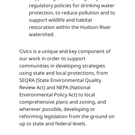
regulatory policies for drinking water
protection, to reduce pollution and to
support wildlife and habitat
restoration within the Hudson River
watershed.​​​​‌ ‍ ​‍​‍‌‍ ‌ ​‍‌‍‍‌‌‍‌ ‌‍‍‌‌‍ ‍​‍​‍​ ‍‍​‍​‍‌ ​ ‌‍​‌‌‍ ‍‌‍‍‌‌ ‌​‌ ‍‌​‍ ‍‌‍‍‌‌‍ ​‍​‍​‍ ​​‍​‍‌‍‍​‌ ​‍‌‍‌‌‌‍‌‍​‍​‍​ ‍‍​‍​‍‌‍‍​‌ ‌​‌ ‌​‌ ​​‌ ​ ​ ‍‍​‍ ​‍ ‌‍​ ‌‍ ‌‌ ​ ​‍ ‍‌‍ ‌‌‍​‌‌‍‍‌‌‍ ‍​‍ ‍​ ​‍​ ​​​ ​‍​ ‌​‌ ​‍‌‍‌‌‌‍‌​‌‍‌‌‌ ​ ‌‍‍‌‌‍‌ ‌‍ ‍​‍ ‍‌ ​‍‌‍‍‌‌ ‌‍‌‍‌‌‌ ​‍‌‍‍ ‌‍‌‌‌‍‌‌‌ ​​‌‍‌‌‌ ​‍​‍ ‍‌‍ ‌ ​‍‌‍‌ ​‍ ‌‍‍‌‌‍ ‍‌ ‌​‌‍‌‌‌‍ ‍‌ ‌​​‍ ‌‍‌‌‌‍‌​‌‍‍‌‌ ‌​​‍ ‌‍ ‌‌‍ ‌‍‌​‌‍‌‌​ ‌‌ ​​‌ ​‍‌‍‌‌‌ ​ ‌‍‌‌‌‍ ‍‌ ‌​‌‍​‌‌ ‌​‌‍‍‌‌‍ ‌‍ ‍​ ‍ ‌‍‍‌‌‍‌​​ ‌‌‍‌‍‌‍‌‌​ ‌​​ ​ ‌‍​‌​ ‍‌​ ‌ ​ ‌‍​‍ ‌​ ‍​​ ​ ​ ‍​​ ‍​​‍ ‌​ ‌​‌‍​‌​ ​‌​ ‌ ​‍ ‌‌‍​‍​ ‌ ‌‍​ ​ ​​​‍ ‌​ ‌​​ ‌‌​ ‌ ​ ‌​​ ​‍​ ‌‌​ ‍‌​ ​‌​ ​ ​ ‌‍​ ​ ‌‍​‌​ ‍ ‌ ‌​‌ ‍‌‌ ​​‌‍‌‌​ ‌‌‍​‌‌ ​‍‌ ‌​‌‍‍‌‌‍​ ‌‍ ​‌‍‌‌​ ‍ ‌ ​​‌‍​‌‌ ‌​‌‍‍​​ ‌‌‍​ ‌‍ ‌‍ ‍‌ ‌​‌‍‌‌‌‍ ‍‌ ‌​​‍‌‌​ ‌‌‌​​‍‌‌ ‌‍‍ ‌‍‌‌‌ ‍‌​‍‌‌​ ​ ‌​‌​​‍‌‌​ ​ ‌​‌​​‍‌‌​ ​‍​ ​‍​ ‌​​ ‍​​ ‌‍​ ​​​ ​‌​ ‌ ‌‍​‌‌‍​‍​ ‌‌‌‍​‍​ ‍‌‌‍‌‍​‍‌‌​ ​‍​ ​‍​‍‌‌​ ‌‌‌​‌​​‍ ‍‌‍​ ‌‍‍​‌‍‍‌‌‍ ​‌‍‌​‌ ​‍‌‍‌‌‌‍ ‍​‍‌‌​ ‌‌‌​​‍‌‌ ‌‍‍ ‌‍‌‌‌ ‍‌​‍‌‌​ ​ ‌​‌​​‍‌‌​ ​ ‌​‌​​‍‌‌​ ​‍​ ​‍​ ‌​​ ‍​​ ‌‍​ ​​​ ​‌​ ‌ ‌‍​‌‌‍​‍​ ‌‌‌‍​‍​ ‍‌‌‍‌‍​ ​​​‍‌‌​ ​‍​ ​‍​‍‌‌​ ‌‌‌​‌​​‍ ‍‌ ‌​‌‍‌‌‌ ‍​‌ ‌​​ ‌‍​‍‌‍​‌‌ ​ ‌‍‌‌‌‌‌‌‌ ​‍‌‍ ​​ ‌‌‍‍​‌ ‌​‌ ‌​‌ ​​‌ ​ ​‍‌‌​ ​ ‌​​‌​‍‌‌​ ​‍‌​‌‍​‍‌‌​ ​‍‌​‌‍‌‍​ ‌‍ ‌‌ ​ ​‍ ‍‌‍ ‌‌‍​‌‌‍‍‌‌‍ ‍​‍ ‍​ ​‍​ ​​​ ​‍​ ‌​‌ ​‍‌‍‌‌‌‍‌​‌‍‌‌‌ ​ ‌‍‍‌‌‍‌ ‌‍ ‍​‍ ‍‌ ​‍‌‍‍‌‌ ‌‍‌‍‌‌‌ ​‍‌‍‍ ‌‍‌‌‌‍‌‌‌ ​​‌‍‌‌‌ ​‍​‍ ‍‌‍ ‌ ​‍‌‍‌ ​‍‌‍‌‍‍‌‌‍‌​​ ‌‌‍‌‍‌‍‌‌​ ‌​​ ​ ‌‍​‌​ ‍‌​ ‌ ​ ‌‍​‍ ‌​ ‍​​ ​ ​ ‍​​ ‍​​‍ ‌​ ‌​‌‍​‌​ ​‌​ ‌ ​‍ ‌‌‍​‍​ ‌ ‌‍​ ​ ​​​‍ ‌​ ‌​​ ‌‌​ ‌ ​ ‌​​ ​‍​ ‌‌​ ‍‌​ ​‌​ ​ ​ ‌‍​ ​ ‌‍​‌​‍‌‍‌ ‌​‌ ‍‌‌ ​​‌‍‌‌​ ‌‌‍​‌‌ ​‍‌ ‌​‌‍‍‌‌‍​ ‌‍ ​‌‍‌‌​‍‌‍‌ ​​‌‍​‌‌ ‌​‌‍‍​​ ‌‌‍​ ‌‍ ‌‍ ‍‌ ‌​‌‍‌‌‌‍ ‍‌ ‌​​‍‌‌​ ‌‌‌​​‍‌‌ ‌‍‍ ‌‍‌‌‌ ‍‌​‍‌‌​ ​ ‌​‌​​‍‌‌​ ​ ‌​‌​​‍‌‌​ ​‍​ ​‍​ ‌​​ ‍​​ ‌‍​ ​​​ ​‌​ ‌ ‌‍​‌‌‍​‍​ ‌‌‌‍​‍​ ‍‌‌‍‌‍​‍‌‌​ ​‍​ ​‍​‍‌‌​ ‌‌‌​‌​​‍ ‍‌‍​ ‌‍‍​‌‍‍‌‌‍ ​‌‍‌​‌ ​‍‌‍‌‌‌‍ ‍​‍‌‌​ ‌‌‌​​‍‌‌ ‌‍‍ ‌‍‌‌‌ ‍‌​‍‌‌​ ​ ‌​‌​​‍‌‌​ ​ ‌​‌​​‍‌‌​ ​‍​ ​‍​ ‌​​ ‍​​ ‌‍​ ​​​ ​‌​ ‌ ‌‍​‌‌‍​‍​ ‌‌‌‍​‍​ ‍‌‌‍‌‍​ ​​​‍‌‌​ ​‍​ ​‍​‍‌‌​ ‌‌‌​‌​​‍ ‍‌ ‌​‌‍‌‌‌ ‍​‌ ‌​​‍‌‍‌ ​​‌‍‌‌‌ ​‍‌ ​ ‌ ​​‌‍‌‌‌‍​ ‌ ‌​‌‍‍‌‌ ‌‍‌‍‌‌​ ‌‌ ​​‌ ‌‌‌‍​‍‌‍ ​‌‍‍‌‌ ​ ‌‍‍​‌‍‌‌‌‍‌​​‍​‍‌ ‌
Civics is a unique and key component of
our work in order to support
communities in developing strategies
using state and local protections, from
SEQRA (State Environmental Quality
Review Act) and NEPA (National
Environmental Policy Act) to local
comprehensive plans and zoning, and
wherever possible, developing or
reforming legislation from the ground on
up to state and federal levels.​​​​‌ ‍ ​‍​‍‌‍ ‌ ​‍‌‍‍‌‌‍‌ ‌‍‍‌‌‍ ‍​‍​‍​ ‍‍​‍​‍‌ ​ ‌‍​‌‌‍ ‍‌‍‍‌‌ ‌​‌ ‍‌​‍ ‍‌‍‍‌‌‍ ​‍​‍​‍ ​​‍​‍‌‍‍​‌ ​‍‌‍‌‌‌‍‌‍​‍​‍​ ‍‍​‍​‍‌‍‍​‌ ‌​‌ ‌​‌ ​​‌ ​ ​ ‍‍​‍ ​‍ ‌‍​ ‌‍ ‌‌ ​ ​‍ ‍‌‍ ‌‌‍​‌‌‍‍‌‌‍ ‍​‍ ‍​ ​‍​ ​​​ ​‍​ ‌​‌ ​‍‌‍‌‌‌‍‌​‌‍‌‌‌ ​ ‌‍‍‌‌‍‌ ‌‍ ‍​‍ ‍‌ ​‍‌‍‍‌‌ ‌‍‌‍‌‌‌ ​‍‌‍‍ ‌‍‌‌‌‍‌‌‌ ​​‌‍‌‌‌ ​‍​‍ ‍‌‍ ‌ ​‍‌‍‌ ​‍ ‌‍‍‌‌‍ ‍‌ ‌​‌‍‌‌‌‍ ‍‌ ‌​​‍ ‌‍‌‌‌‍‌​‌‍‍‌‌ ‌​​‍ ‌‍ ‌‌‍ ‌‍‌​‌‍‌‌​ ‌‌ ​​‌ ​‍‌‍‌‌‌ ​ ‌‍‌‌‌‍ ‍‌ ‌​‌‍​‌‌ ‌​‌‍‍‌‌‍ ‌‍ ‍​ ‍ ‌‍‍‌‌‍‌​​ ‌‌‍‌‍‌‍‌‌​ ‌​​ ​ ‌‍​‌​ ‍‌​ ‌ ​ ‌‍​‍ ‌​ ‍​​ ​ ​ ‍​​ ‍​​‍ ‌​ ‌​‌‍​‌​ ​‌​ ‌ ​‍ ‌‌‍​‍​ ‌ ‌‍​ ​ ​​​‍ ‌​ ‌​​ ‌‌​ ‌ ​ ‌​​ ​‍​ ‌‌​ ‍‌​ ​‌​ ​ ​ ‌‍​ ​ ‌‍​‌​ ‍ ‌ ‌​‌ ‍‌‌ ​​‌‍‌‌​ ‌‌‍​‌‌ ​‍‌ ‌​‌‍‍‌‌‍​ ‌‍ ​‌‍‌‌​ ‍ ‌ ​​‌‍​‌‌ ‌​‌‍‍​​ ‌‌‍​ ‌‍ ‌‍ ‍‌ ‌​‌‍‌‌‌‍ ‍‌ ‌​​‍‌‌​ ‌‌‌​​‍‌‌ ‌‍‍ ‌‍‌‌‌ ‍‌​‍‌‌​ ​ ‌​‌​​‍‌‌​ ​ ‌​‌​​‍‌‌​ ​‍​ ​‍​ ‌‍​ ‍​​ ‍‌​ ‍‌​ ‍‌​ ​‌​ ​​​ ‌ ​ ‌‍‌‍‌‍‌‍​‌‌‍​ ​‍‌‌​ ​‍​ ​‍​‍‌‌​ ‌‌‌​‌​​‍ ‍‌‍​ ‌‍‍​‌‍‍‌‌‍ ​‌‍‌​‌ ​‍‌‍‌‌‌‍ ‍​‍‌‌​ ‌‌‌​​‍‌‌ ‌‍‍ ‌‍‌‌‌ ‍‌​‍‌‌​ ​ ‌​‌​​‍‌‌​ ​ ‌​‌​​‍‌‌​ ​‍​ ​‍​ ‌‍​ ‍​​ ‍‌​ ‍‌​ ‍‌​ ​‌​ ​​​ ‌ ​ ‌‍‌‍‌‍‌‍​‌‌‍​ ​ ​​​‍‌‌​ ​‍​ ​‍​‍‌‌​ ‌‌‌​‌​​‍ ‍‌ ‌​‌‍‌‌‌ ‍​‌ ‌​​ ‌‍​‍‌‍​‌‌ ​ ‌‍‌‌‌‌‌‌‌ ​‍‌‍ ​​ ‌‌‍‍​‌ ‌​‌ ‌​‌ ​​‌ ​ ​‍‌‌​ ​ ‌​​‌​‍‌‌​ ​‍‌​‌‍​‍‌‌​ ​‍‌​‌‍‌‍​ ‌‍ ‌‌ ​ ​‍ ‍‌‍ ‌‌‍​‌‌‍‍‌‌‍ ‍​‍ ‍​ ​‍​ ​​​ ​‍​ ‌​‌ ​‍‌‍‌‌‌‍‌​‌‍‌‌‌ ​ ‌‍‍‌‌‍‌ ‌‍ ‍​‍ ‍‌ ​‍‌‍‍‌‌ ‌‍‌‍‌‌‌ ​‍‌‍‍ ‌‍‌‌‌‍‌‌‌ ​​‌‍‌‌‌ ​‍​‍ ‍‌‍ ‌ ​‍‌‍‌ ​‍‌‍‌‍‍‌‌‍‌​​ ‌‌‍‌‍‌‍‌‌​ ‌​​ ​ ‌‍​‌​ ‍‌​ ‌ ​ ‌‍​‍ ‌​ ‍​​ ​ ​ ‍​​ ‍​​‍ ‌​ ‌​‌‍​‌​ ​‌​ ‌ ​‍ ‌‌‍​‍​ ‌ ‌‍​ ​ ​​​‍ ‌​ ‌​​ ‌‌​ ‌ ​ ‌​​ ​‍​ ‌‌​ ‍‌​ ​‌​ ​ ​ ‌‍​ ​ ‌‍​‌​‍‌‍‌ ‌​‌ ‍‌‌ ​​‌‍‌‌​ ‌‌‍​‌‌ ​‍‌ ‌​‌‍‍‌‌‍​ ‌‍ ​‌‍‌‌​‍‌‍‌ ​​‌‍​‌‌ ‌​‌‍‍​​ ‌‌‍​ ‌‍ ‌‍ ‍‌ ‌​‌‍‌‌‌‍ ‍‌ ‌​​‍‌‌​ ‌‌‌​​‍‌‌ ‌‍‍ ‌‍‌‌‌ ‍‌​‍‌‌​ ​ ‌​‌​​‍‌‌​ ​ ‌​‌​​‍‌‌​ ​‍​ ​‍​ ‌‍​ ‍​​ ‍‌​ ‍‌​ ‍‌​ ​‌​ ​​​ ‌ ​ ‌‍‌‍‌‍‌‍​‌‌‍​ ​‍‌‌​ ​‍​ ​‍​‍‌‌​ ‌‌‌​‌​​‍ ‍‌‍​ ‌‍‍​‌‍‍‌‌‍ ​‌‍‌​‌ ​‍‌‍‌‌‌‍ ‍​‍‌‌​ ‌‌‌​​‍‌‌ ‌‍‍ ‌‍‌‌‌ ‍‌​‍‌‌​ ​ ‌​‌​​‍‌‌​ ​ ‌​‌​​‍‌‌​ ​‍​ ​‍​ ‌‍​ ‍​​ ‍‌​ ‍‌​ ‍‌​ ​‌​ ​​​ ‌ ​ ‌‍‌‍‌‍‌‍​‌‌‍​ ​ ​​​‍‌‌​ ​‍​ ​‍​‍‌‌​ ‌‌‌​‌​​‍ ‍‌ ‌​‌‍‌‌‌ ‍​‌ ‌​​‍‌‍‌ ​​‌‍‌‌‌ ​‍‌ ​ ‌ ​​‌‍‌‌‌‍​ ‌ ‌​‌‍‍‌‌ ‌‍‌‍‌‌​ ‌‌ ​​‌ ‌‌‌‍​‍‌‍ ​‌‍‍‌‌ ​ ‌‍‍​‌‍‌‌‌‍‌​​‍​‍‌ ‌