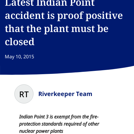
Latest Indian Point
accident is proof positive
that the plant must be
closed​​​​‌ ‍ ​‍​‍‌‍ ‌ ​‍‌‍‍‌‌‍‌ ‌‍‍‌‌‍ ‍​‍​‍​ ‍‍​‍​‍‌ ​ ‌‍​‌‌‍ ‍‌‍‍‌‌ ‌​‌ ‍‌​‍ ‍‌‍‍‌‌‍ ​‍​‍​‍ ​​‍​‍‌‍‍​‌ ​‍‌‍‌‌‌‍‌‍​‍​‍​ ‍‍​‍​‍‌‍‍​‌ ‌​‌ ‌​‌ ​​‌ ​ ​ ‍‍​‍ ​‍ ‌‍​ ‌‍ ‌‌ ​ ​‍ ‍‌‍ ‌‌‍​‌‌‍‍‌‌‍ ‍​‍ ‍​ ​‍​ ​​​ ​‍​ ‌​‌ ​‍‌‍‌‌‌‍‌​‌‍‌‌‌ ​ ‌‍‍‌‌‍‌ ‌‍ ‍​‍ ‍‌ ​‍‌‍‍‌‌ ‌‍‌‍‌‌‌ ​‍‌‍‍ ‌‍‌‌‌‍‌‌‌ ​​‌‍‌‌‌ ​‍​‍ ‍‌‍ ‌ ​‍‌‍‌ ​‍ ‌‍‍‌‌‍ ‍‌ ‌​‌‍‌‌‌‍ ‍‌ ‌​​‍ ‌‍‌‌‌‍‌​‌‍‍‌‌ ‌​​‍ ‌‍ ‌‌‍ ‌‍‌​‌‍‌‌​ ‌‌ ​​‌ ​‍‌‍‌‌‌ ​ ‌‍‌‌‌‍ ‍‌ ‌​‌‍​‌‌ ‌​‌‍‍‌‌‍ ‌‍ ‍​ ‍ ‌‍‍‌‌‍‌​​ ‌​ ‌​​ ‍​‌‍​‌​ ‌‌‌‍​ ​ ‌​​ ‌ ‌‍‌​​‍ ‌​ ‍‌​ ‍​‌‍‌‍​ ‌‍​‍ ‌​ ‌​‌‍‌‌​ ‍​‌‍‌‍​‍ ‌​ ‍‌​ ​‌​ ‌ ​ ‌ ​‍ ‌​ ‌‍‌‍‌​‌‍‌‍​ ‌​‌‍‌‌​ ​‌‌‍​‌​ ‍​​ ‍​​ ‍‌‌‍​ ‌‍​‌​ ‍ ‌ ‌​‌ ‍‌‌ ​​‌‍‌‌​ ‌‌‍​‌‌ ​‍‌ ‌​‌‍‍‌‌‍​ ‌‍ ​‌‍‌‌​ ‍ ‌ ​​‌‍​‌‌ ‌​‌‍‍​​ ‌‌ ‌​‌‍‍‌‌ ‌​‌‍ ​‌‍‌‌​ ‌‍​‍‌‍​‌‌ ​ ‌‍‌‌‌‌‌‌‌ ​‍‌‍ ​​ ‌‌‍‍​‌ ‌​‌ ‌​‌ ​​‌ ​ ​‍‌‌​ ​ ‌​​‌​‍‌‌​ ​‍‌​‌‍​‍‌‌​ ​‍‌​‌‍‌‍​ ‌‍ ‌‌ ​ ​‍ ‍‌‍ ‌‌‍​‌‌‍‍‌‌‍ ‍​‍ ‍​ ​‍​ ​​​ ​‍​ ‌​‌ ​‍‌‍‌‌‌‍‌​‌‍‌‌‌ ​ ‌‍‍‌‌‍‌ ‌‍ ‍​‍ ‍‌ ​‍‌‍‍‌‌ ‌‍‌‍‌‌‌ ​‍‌‍‍ ‌‍‌‌‌‍‌‌‌ ​​‌‍‌‌‌ ​‍​‍ ‍‌‍ ‌ ​‍‌‍‌ ​‍‌‍‌‍‍‌‌‍‌​​ ‌​ ‌​​ ‍​‌‍​‌​ ‌‌‌‍​ ​ ‌​​ ‌ ‌‍‌​​‍ ‌​ ‍‌​ ‍​‌‍‌‍​ ‌‍​‍ ‌​ ‌​‌‍‌‌​ ‍​‌‍‌‍​‍ ‌​ ‍‌​ ​‌​ ‌ ​ ‌ ​‍ ‌​ ‌‍‌‍‌​‌‍‌‍​ ‌​‌‍‌‌​ ​‌‌‍​‌​ ‍​​ ‍​​ ‍‌‌‍​ ‌‍​‌​‍‌‍‌ ‌​‌ ‍‌‌ ​​‌‍‌‌​ ‌‌‍​‌‌ ​‍‌ ‌​‌‍‍‌‌‍​ ‌‍ ​‌‍‌‌​‍‌‍‌ ​​‌‍​‌‌ ‌​‌‍‍​​ ‌‌ ‌​‌‍‍‌‌ ‌​‌‍ ​‌‍‌‌​‍‌‍‌ ​​‌‍‌‌‌ ​‍‌ ​ ‌ ​​‌‍‌‌‌‍​ ‌ ‌​‌‍‍‌‌ ‌‍‌‍‌‌​ ‌‌ ​​‌ ‌‌‌‍​‍‌‍ ​‌‍‍‌‌ ​ ‌‍‍​‌‍‌‌‌‍‌​​‍​‍‌ ‌
May 10, 2015
RT
Riverkeeper Team
Indian Point 3 is exempt from the fire-
protection standards required of other
nuclear power plants​​​​‌ ‍ ​‍​‍‌‍ ‌ ​‍‌‍‍‌‌‍‌ ‌‍‍‌‌‍ ‍​‍​‍​ ‍‍​‍​‍‌ ​ ‌‍​‌‌‍ ‍‌‍‍‌‌ ‌​‌ ‍‌​‍ ‍‌‍‍‌‌‍ ​‍​‍​‍ ​​‍​‍‌‍‍​‌ ​‍‌‍‌‌‌‍‌‍​‍​‍​ ‍‍​‍​‍‌‍‍​‌ ‌​‌ ‌​‌ ​​‌ ​ ​ ‍‍​‍ ​‍ ‌‍​ ‌‍ ‌‌ ​ ​‍ ‍‌‍ ‌‌‍​‌‌‍‍‌‌‍ ‍​‍ ‍​ ​‍​ ​​​ ​‍​ ‌​‌ ​‍‌‍‌‌‌‍‌​‌‍‌‌‌ ​ ‌‍‍‌‌‍‌ ‌‍ ‍​‍ ‍‌ ​‍‌‍‍‌‌ ‌‍‌‍‌‌‌ ​‍‌‍‍ ‌‍‌‌‌‍‌‌‌ ​​‌‍‌‌‌ ​‍​‍ ‍‌‍ ‌ ​‍‌‍‌ ​‍ ‌‍‍‌‌‍ ‍‌ ‌​‌‍‌‌‌‍ ‍‌ ‌​​‍ ‌‍‌‌‌‍‌​‌‍‍‌‌ ‌​​‍ ‌‍ ‌‌‍ ‌‍‌​‌‍‌‌​ ‌‌ ​​‌ ​‍‌‍‌‌‌ ​ ‌‍‌‌‌‍ ‍‌ ‌​‌‍​‌‌ ‌​‌‍‍‌‌‍ ‌‍ ‍​ ‍ ‌‍‍‌‌‍‌​​ ‌​ ‌​​ ‍​‌‍​‌​ ‌‌‌‍​ ​ ‌​​ ‌ ‌‍‌​​‍ ‌​ ‍‌​ ‍​‌‍‌‍​ ‌‍​‍ ‌​ ‌​‌‍‌‌​ ‍​‌‍‌‍​‍ ‌​ ‍‌​ ​‌​ ‌ ​ ‌ ​‍ ‌​ ‌‍‌‍‌​‌‍‌‍​ ‌​‌‍‌‌​ ​‌‌‍​‌​ ‍​​ ‍​​ ‍‌‌‍​ ‌‍​‌​ ‍ ‌ ‌​‌ ‍‌‌ ​​‌‍‌‌​ ‌‌‍​‌‌ ​‍‌ ‌​‌‍‍‌‌‍​ ‌‍ ​‌‍‌‌​ ‍ ‌ ​​‌‍​‌‌ ‌​‌‍‍​​ ‌‌‍​ ‌‍ ‌‍ ‍‌ ‌​‌‍‌‌‌‍ ‍‌ ‌​​‍‌‌​ ‌‌‌​​‍‌‌ ‌‍‍ ‌‍‌‌‌ ‍‌​‍‌‌​ ​ ‌​‌​​‍‌‌​ ​ ‌​‌​​‍‌‌​ ​‍​ ​‍​ ‌​​ ‌‍‌‍‌‍​ ​​​ ‌​​ ​‍‌‍​‌​ ‌‌​ ‌‍‌‍​ ​ ​‍​ ​ ​‍‌‌​ ​‍​ ​‍​‍‌‌​ ‌‌‌​‌​​‍ ‍‌‍​ ‌‍‍​‌‍‍‌‌‍ ​‌‍‌​‌ ​‍‌‍‌‌‌‍ ‍​‍‌‌​ ‌‌‌​​‍‌‌ ‌‍‍ ‌‍‌‌‌ ‍‌​‍‌‌​ ​ ‌​‌​​‍‌‌​ ​ ‌​‌​​‍‌‌​ ​‍​ ​‍​ ‌​​ ‌‍‌‍‌‍​ ​​​ ‌​​ ​‍‌‍​‌​ ‌‌​ ‌‍‌‍​ ​ ​‍​ ​ ​ ​​​‍‌‌​ ​‍​ ​‍​‍‌‌​ ‌‌‌​‌​​‍ ‍‌ ‌​‌‍‌‌‌ ‍​‌ ‌​​ ‌‍​‍‌‍​‌‌ ​ ‌‍‌‌‌‌‌‌‌ ​‍‌‍ ​​ ‌‌‍‍​‌ ‌​‌ ‌​‌ ​​‌ ​ ​‍‌‌​ ​ ‌​​‌​‍‌‌​ ​‍‌​‌‍​‍‌‌​ ​‍‌​‌‍‌‍​ ‌‍ ‌‌ ​ ​‍ ‍‌‍ ‌‌‍​‌‌‍‍‌‌‍ ‍​‍ ‍​ ​‍​ ​​​ ​‍​ ‌​‌ ​‍‌‍‌‌‌‍‌​‌‍‌‌‌ ​ ‌‍‍‌‌‍‌ ‌‍ ‍​‍ ‍‌ ​‍‌‍‍‌‌ ‌‍‌‍‌‌‌ ​‍‌‍‍ ‌‍‌‌‌‍‌‌‌ ​​‌‍‌‌‌ ​‍​‍ ‍‌‍ ‌ ​‍‌‍‌ ​‍‌‍‌‍‍‌‌‍‌​​ ‌​ ‌​​ ‍​‌‍​‌​ ‌‌‌‍​ ​ ‌​​ ‌ ‌‍‌​​‍ ‌​ ‍‌​ ‍​‌‍‌‍​ ‌‍​‍ ‌​ ‌​‌‍‌‌​ ‍​‌‍‌‍​‍ ‌​ ‍‌​ ​‌​ ‌ ​ ‌ ​‍ ‌​ ‌‍‌‍‌​‌‍‌‍​ ‌​‌‍‌‌​ ​‌‌‍​‌​ ‍​​ ‍​​ ‍‌‌‍​ ‌‍​‌​‍‌‍‌ ‌​‌ ‍‌‌ ​​‌‍‌‌​ ‌‌‍​‌‌ ​‍‌ ‌​‌‍‍‌‌‍​ ‌‍ ​‌‍‌‌​‍‌‍‌ ​​‌‍​‌‌ ‌​‌‍‍​​ ‌‌‍​ ‌‍ ‌‍ ‍‌ ‌​‌‍‌‌‌‍ ‍‌ ‌​​‍‌‌​ ‌‌‌​​‍‌‌ ‌‍‍ ‌‍‌‌‌ ‍‌​‍‌‌​ ​ ‌​‌​​‍‌‌​ ​ ‌​‌​​‍‌‌​ ​‍​ ​‍​ ‌​​ ‌‍‌‍‌‍​ ​​​ ‌​​ ​‍‌‍​‌​ ‌‌​ ‌‍‌‍​ ​ ​‍​ ​ ​‍‌‌​ ​‍​ ​‍​‍‌‌​ ‌‌‌​‌​​‍ ‍‌‍​ ‌‍‍​‌‍‍‌‌‍ ​‌‍‌​‌ ​‍‌‍‌‌‌‍ ‍​‍‌‌​ ‌‌‌​​‍‌‌ ‌‍‍ ‌‍‌‌‌ ‍‌​‍‌‌​ ​ ‌​‌​​‍‌‌​ ​ ‌​‌​​‍‌‌​ ​‍​ ​‍​ ‌​​ ‌‍‌‍‌‍​ ​​​ ‌​​ ​‍‌‍​‌​ ‌‌​ ‌‍‌‍​ ​ ​‍​ ​ ​ ​​​‍‌‌​ ​‍​ ​‍​‍‌‌​ ‌‌‌​‌​​‍ ‍‌ ‌​‌‍‌‌‌ ‍​‌ ‌​​‍‌‍‌ ​​‌‍‌‌‌ ​‍‌ ​ ‌ ​​‌‍‌‌‌‍​ ‌ ‌​‌‍‍‌‌ ‌‍‌‍‌‌​ ‌‌ ​​‌ ‌‌‌‍​‍‌‍ ​‌‍‍‌‌ ​ ‌‍‍​‌‍‌‌‌‍‌​​‍​‍‌ ‌