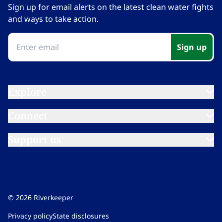
Sign up for email alerts on the latest clean water fights
and ways to take action.​​​​‌ ‍ ​‍​‍‌‍ ‌ ​‍‌‍‍‌‌‍‌ ‌‍‍‌‌‍ ‍​‍​‍​ ‍‍​‍​‍‌ ​ ‌‍​‌‌‍ ‍‌‍‍‌‌ ‌​‌ ‍‌​‍ ‍‌‍‍‌‌‍ ​‍​‍​‍ ​​‍​‍‌‍‍​‌ ​‍‌‍‌‌‌‍‌‍​‍​‍​ ‍‍​‍​‍‌‍‍​‌ ‌​‌ ‌​‌ ​​‌ ​ ​ ‍‍​‍ ​‍ ‌‍​ ‌‍ ‌‌ ​ ​‍ ‍‌‍ ‌‌‍​‌‌‍‍‌‌‍ ‍​‍ ‍​ ​‍​ ​​​ ​‍​ ‌​‌ ​‍‌‍‌‌‌‍‌​‌‍‌‌‌ ​ ‌‍‍‌‌‍‌ ‌‍ ‍​‍ ‍‌ ​‍‌‍‍‌‌ ‌‍‌‍‌‌‌ ​‍‌‍‍ ‌‍‌‌‌‍‌‌‌ ​​‌‍‌‌‌ ​‍​‍ ‍‌‍ ‌ ​‍‌‍‌ ​‍ ‌‍‍‌‌‍ ‍‌ ‌​‌‍‌‌‌‍ ‍‌ ‌​​‍ ‌‍‌‌‌‍‌​‌‍‍‌‌ ‌​​‍ ‌‍ ‌‌‍ ‌‍‌​‌‍‌‌​ ‌‌ ​​‌ ​‍‌‍‌‌‌ ​ ‌‍‌‌‌‍ ‍‌ ‌​‌‍​‌‌ ‌​‌‍‍‌‌‍ ‌‍ ‍​ ‍ ‌‍‍‌‌‍‌​​ ‌‌‍‌‍‌‍ ‌‍ ‌ ‌​‌‍‌‌‌ ​‍​ ‍ ‌ ‌​‌ ‍‌‌ ​​‌‍‌‌​ ‌‌‍‌‍‌‍ ‌‍ ‌ ‌​‌‍‌‌‌ ​‍​ ‍ ‌ ​​‌‍​‌‌ ‌​‌‍‍​​ ‌‌‍ ‍‌‍‌‌‌ ‌ ‌ ​ ‌‍ ​‌‍‌‌‌ ‌​‌ ‌​‌‍‌‌‌ ​‍​‍ ‍‌‍‌​‌‍‌‌‌ ​ ‌‍​ ‌ ​‍‌‍‍‌‌ ​​‌ ‌​‌‍‍‌‌‍ ‌‍ ‍​ ‌‍​‍‌‍​‌‌ ​ ‌‍‌‌‌‌‌‌‌ ​‍‌‍ ​​ ‌‌‍‍​‌ ‌​‌ ‌​‌ ​​‌ ​ ​‍‌‌​ ​ ‌​​‌​‍‌‌​ ​‍‌​‌‍​‍‌‌​ ​‍‌​‌‍‌‍​ ‌‍ ‌‌ ​ ​‍ ‍‌‍ ‌‌‍​‌‌‍‍‌‌‍ ‍​‍ ‍​ ​‍​ ​​​ ​‍​ ‌​‌ ​‍‌‍‌‌‌‍‌​‌‍‌‌‌ ​ ‌‍‍‌‌‍‌ ‌‍ ‍​‍ ‍‌ ​‍‌‍‍‌‌ ‌‍‌‍‌‌‌ ​‍‌‍‍ ‌‍‌‌‌‍‌‌‌ ​​‌‍‌‌‌ ​‍​‍ ‍‌‍ ‌ ​‍‌‍‌ ​‍‌‍‌‍‍‌‌‍‌​​ ‌‌‍‌‍‌‍ ‌‍ ‌ ‌​‌‍‌‌‌ ​‍​‍‌‍‌ ‌​‌ ‍‌‌ ​​‌‍‌‌​ ‌‌‍‌‍‌‍ ‌‍ ‌ ‌​‌‍‌‌‌ ​‍​‍‌‍‌ ​​‌‍​‌‌ ‌​‌‍‍​​ ‌‌‍ ‍‌‍‌‌‌ ‌ ‌ ​ ‌‍ ​‌‍‌‌‌ ‌​‌ ‌​‌‍‌‌‌ ​‍​‍ ‍‌‍‌​‌‍‌‌‌ ​ ‌‍​ ‌ ​‍‌‍‍‌‌ ​​‌ ‌​‌‍‍‌‌‍ ‌‍ ‍​‍‌‍‌ ​​‌‍‌‌‌ ​‍‌ ​ ‌ ​​‌‍‌‌‌‍​ ‌ ‌​‌‍‍‌‌ ‌‍‌‍‌‌​ ‌‌ ​​‌ ‌‌‌‍​‍‌‍ ​‌‍‍‌‌ ​ ‌‍‍​‌‍‌‌‌‍‌​​‍​‍‌ ‌
Sign up​​​​‌ ‍ ​‍​‍‌‍ ‌ ​‍‌‍‍‌‌‍‌ ‌‍‍‌‌‍ ‍​‍​‍​ ‍‍​‍​‍‌ ​ ‌‍​‌‌‍ ‍‌‍‍‌‌ ‌​‌ ‍‌​‍ ‍‌‍‍‌‌‍ ​‍​‍​‍ ​​‍​‍‌‍‍​‌ ​‍‌‍‌‌‌‍‌‍​‍​‍​ ‍‍​‍​‍‌‍‍​‌ ‌​‌ ‌​‌ ​​‌ ​ ​ ‍‍​‍ ​‍ ‌‍​ ‌‍ ‌‌ ​ ​‍ ‍‌‍ ‌‌‍​‌‌‍‍‌‌‍ ‍​‍ ‍​ ​‍​ ​​​ ​‍​ ‌​‌ ​‍‌‍‌‌‌‍‌​‌‍‌‌‌ ​ ‌‍‍‌‌‍‌ ‌‍ ‍​‍ ‍‌ ​‍‌‍‍‌‌ ‌‍‌‍‌‌‌ ​‍‌‍‍ ‌‍‌‌‌‍‌‌‌ ​​‌‍‌‌‌ ​‍​‍ ‍‌‍ ‌ ​‍‌‍‌ ​‍ ‌‍‍‌‌‍ ‍‌ ‌​‌‍‌‌‌‍ ‍‌ ‌​​‍ ‌‍‌‌‌‍‌​‌‍‍‌‌ ‌​​‍ ‌‍ ‌‌‍ ‌‍‌​‌‍‌‌​ ‌‌ ​​‌ ​‍‌‍‌‌‌ ​ ‌‍‌‌‌‍ ‍‌ ‌​‌‍​‌‌ ‌​‌‍‍‌‌‍ ‌‍ ‍​ ‍ ‌‍‍‌‌‍‌​​ ‌‌‍‌‍‌‍ ‌‍ ‌ ‌​‌‍‌‌‌ ​‍​ ‍ ‌ ‌​‌ ‍‌‌ ​​‌‍‌‌​ ‌‌‍‌‍‌‍ ‌‍ ‌ ‌​‌‍‌‌‌ ​‍​ ‍ ‌ ​​‌‍​‌‌ ‌​‌‍‍​​ ‌‌‍ ‍‌‍‌‌‌ ‌ ‌ ​ ‌‍ ​‌‍‌‌‌ ‌​‌ ‌​‌‍‌‌‌ ​‍​‍ ‍‌‍​‍‌ ‌‌‌ ‌​‌ ‌​‌‍ ‌‍ ‍‌​ ​‌‍​‌‌‍​‍‌‍‌‌‌‍ ​​ ‌‍​‍‌‍​‌‌ ​ ‌‍‌‌‌‌‌‌‌ ​‍‌‍ ​​ ‌‌‍‍​‌ ‌​‌ ‌​‌ ​​‌ ​ ​‍‌‌​ ​ ‌​​‌​‍‌‌​ ​‍‌​‌‍​‍‌‌​ ​‍‌​‌‍‌‍​ ‌‍ ‌‌ ​ ​‍ ‍‌‍ ‌‌‍​‌‌‍‍‌‌‍ ‍​‍ ‍​ ​‍​ ​​​ ​‍​ ‌​‌ ​‍‌‍‌‌‌‍‌​‌‍‌‌‌ ​ ‌‍‍‌‌‍‌ ‌‍ ‍​‍ ‍‌ ​‍‌‍‍‌‌ ‌‍‌‍‌‌‌ ​‍‌‍‍ ‌‍‌‌‌‍‌‌‌ ​​‌‍‌‌‌ ​‍​‍ ‍‌‍ ‌ ​‍‌‍‌ ​‍‌‍‌‍‍‌‌‍‌​​ ‌‌‍‌‍‌‍ ‌‍ ‌ ‌​‌‍‌‌‌ ​‍​‍‌‍‌ ‌​‌ ‍‌‌ ​​‌‍‌‌​ ‌‌‍‌‍‌‍ ‌‍ ‌ ‌​‌‍‌‌‌ ​‍​‍‌‍‌ ​​‌‍​‌‌ ‌​‌‍‍​​ ‌‌‍ ‍‌‍‌‌‌ ‌ ‌ ​ ‌‍ ​‌‍‌‌‌ ‌​‌ ‌​‌‍‌‌‌ ​‍​‍ ‍‌‍​‍‌ ‌‌‌ ‌​‌ ‌​‌‍ ‌‍ ‍‌​ ​‌‍​‌‌‍​‍‌‍‌‌‌‍ ​​‍‌‍‌ ​​‌‍‌‌‌ ​‍‌ ​ ‌ ​​‌‍‌‌‌‍​ ‌ ‌​‌‍‍‌‌ ‌‍‌‍‌‌​ ‌‌ ​​‌ ‌‌‌‍​‍‌‍ ​‌‍‍‌‌ ​ ‌‍‍​‌‍‌‌‌‍‌​​‍​‍‌ ‌
Explore​​​​‌ ‍ ​‍​‍‌‍ ‌ ​‍‌‍‍‌‌‍‌ ‌‍‍‌‌‍ ‍​‍​‍​ ‍‍​‍​‍‌ ​ ‌‍​‌‌‍ ‍‌‍‍‌‌ ‌​‌ ‍‌​‍ ‍‌‍‍‌‌‍ ​‍​‍​‍ ​​‍​‍‌‍‍​‌ ​‍‌‍‌‌‌‍‌‍​‍​‍​ ‍‍​‍​‍‌‍‍​‌ ‌​‌ ‌​‌ ​​‌ ​ ​ ‍‍​‍ ​‍ ‌‍​ ‌‍ ‌‌ ​ ​‍ ‍‌‍ ‌‌‍​‌‌‍‍‌‌‍ ‍​‍ ‍​ ​‍​ ​​​ ​‍​ ‌​‌ ​‍‌‍‌‌‌‍‌​‌‍‌‌‌ ​ ‌‍‍‌‌‍‌ ‌‍ ‍​‍ ‍‌ ​‍‌‍‍‌‌ ‌‍‌‍‌‌‌ ​‍‌‍‍ ‌‍‌‌‌‍‌‌‌ ​​‌‍‌‌‌ ​‍​‍ ‍‌‍ ‌ ​‍‌‍‌ ​‍ ‌‍‍‌‌‍ ‍‌ ‌​‌‍‌‌‌‍ ‍‌ ‌​​‍ ‌‍‌‌‌‍‌​‌‍‍‌‌ ‌​​‍ ‌‍ ‌‌‍ ‌‍‌​‌‍‌‌​ ‌‌ ​​‌ ​‍‌‍‌‌‌ ​ ‌‍‌‌‌‍ ‍‌ ‌​‌‍​‌‌ ‌​‌‍‍‌‌‍ ‌‍ ‍​ ‍ ‌‍‍‌‌‍‌​​ ‌‌‍‌‍‌‍ ‌‍ ‌ ‌​‌‍‌‌‌ ​‍​ ‍ ‌ ‌​‌ ‍‌‌ ​​‌‍‌‌​ ‌‌‍‌‍‌‍ ‌‍ ‌ ‌​‌‍‌‌‌ ​‍​ ‍ ‌ ​​‌‍​‌‌ ‌​‌‍‍​​ ‌‌‍ ‌‌‍‌‌‌‍ ‍‌ ‌‌​‍‌‌​ ‌‌‌​​‍‌‌ ‌‍‍ ‌‍‌‌‌ ‍‌​‍‌‌​ ​ ‌​‌​​‍‌‌​ ​ ‌​‌​​‍‌‌​ ​‍​ ​‍‌‍‌​​ ‍​​ ‍‌​ ‌​‌‍​‌​ ‌‌​ ​ ‌‍‌‍​ ​‍​ ​‍​ ​ ​ ​‍​‍‌‌​ ​‍​ ​‍​‍‌‌​ ‌‌‌​‌​​‍ ‍‌ ‌​‌‍‌‌‌ ‍​‌ ‌​​ ‌‍​‍‌‍​‌‌ ​ ‌‍‌‌‌‌‌‌‌ ​‍‌‍ ​​ ‌‌‍‍​‌ ‌​‌ ‌​‌ ​​‌ ​ ​‍‌‌​ ​ ‌​​‌​‍‌‌​ ​‍‌​‌‍​‍‌‌​ ​‍‌​‌‍‌‍​ ‌‍ ‌‌ ​ ​‍ ‍‌‍ ‌‌‍​‌‌‍‍‌‌‍ ‍​‍ ‍​ ​‍​ ​​​ ​‍​ ‌​‌ ​‍‌‍‌‌‌‍‌​‌‍‌‌‌ ​ ‌‍‍‌‌‍‌ ‌‍ ‍​‍ ‍‌ ​‍‌‍‍‌‌ ‌‍‌‍‌‌‌ ​‍‌‍‍ ‌‍‌‌‌‍‌‌‌ ​​‌‍‌‌‌ ​‍​‍ ‍‌‍ ‌ ​‍‌‍‌ ​‍‌‍‌‍‍‌‌‍‌​​ ‌‌‍‌‍‌‍ ‌‍ ‌ ‌​‌‍‌‌‌ ​‍​‍‌‍‌ ‌​‌ ‍‌‌ ​​‌‍‌‌​ ‌‌‍‌‍‌‍ ‌‍ ‌ ‌​‌‍‌‌‌ ​‍​‍‌‍‌ ​​‌‍​‌‌ ‌​‌‍‍​​ ‌‌‍ ‌‌‍‌‌‌‍ ‍‌ ‌‌​‍‌‌​ ‌‌‌​​‍‌‌ ‌‍‍ ‌‍‌‌‌ ‍‌​‍‌‌​ ​ ‌​‌​​‍‌‌​ ​ ‌​‌​​‍‌‌​ ​‍​ ​‍‌‍‌​​ ‍​​ ‍‌​ ‌​‌‍​‌​ ‌‌​ ​ ‌‍‌‍​ ​‍​ ​‍​ ​ ​ ​‍​‍‌‌​ ​‍​ ​‍​‍‌‌​ ‌‌‌​‌​​‍ ‍‌ ‌​‌‍‌‌‌ ‍​‌ ‌​​‍‌‍‌ ​​‌‍‌‌‌ ​‍‌ ​ ‌ ​​‌‍‌‌‌‍​ ‌ ‌​‌‍‍‌‌ ‌‍‌‍‌‌​ ‌‌ ​​‌ ‌‌‌‍​‍‌‍ ​‌‍‍‌‌ ​ ‌‍‍​‌‍‌‌‌‍‌​​‍​‍‌ ‌
Connect​​​​‌ ‍ ​‍​‍‌‍ ‌ ​‍‌‍‍‌‌‍‌ ‌‍‍‌‌‍ ‍​‍​‍​ ‍‍​‍​‍‌ ​ ‌‍​‌‌‍ ‍‌‍‍‌‌ ‌​‌ ‍‌​‍ ‍‌‍‍‌‌‍ ​‍​‍​‍ ​​‍​‍‌‍‍​‌ ​‍‌‍‌‌‌‍‌‍​‍​‍​ ‍‍​‍​‍‌‍‍​‌ ‌​‌ ‌​‌ ​​‌ ​ ​ ‍‍​‍ ​‍ ‌‍​ ‌‍ ‌‌ ​ ​‍ ‍‌‍ ‌‌‍​‌‌‍‍‌‌‍ ‍​‍ ‍​ ​‍​ ​​​ ​‍​ ‌​‌ ​‍‌‍‌‌‌‍‌​‌‍‌‌‌ ​ ‌‍‍‌‌‍‌ ‌‍ ‍​‍ ‍‌ ​‍‌‍‍‌‌ ‌‍‌‍‌‌‌ ​‍‌‍‍ ‌‍‌‌‌‍‌‌‌ ​​‌‍‌‌‌ ​‍​‍ ‍‌‍ ‌ ​‍‌‍‌ ​‍ ‌‍‍‌‌‍ ‍‌ ‌​‌‍‌‌‌‍ ‍‌ ‌​​‍ ‌‍‌‌‌‍‌​‌‍‍‌‌ ‌​​‍ ‌‍ ‌‌‍ ‌‍‌​‌‍‌‌​ ‌‌ ​​‌ ​‍‌‍‌‌‌ ​ ‌‍‌‌‌‍ ‍‌ ‌​‌‍​‌‌ ‌​‌‍‍‌‌‍ ‌‍ ‍​ ‍ ‌‍‍‌‌‍‌​​ ‌‌‍‌‍‌‍ ‌‍ ‌ ‌​‌‍‌‌‌ ​‍​ ‍ ‌ ‌​‌ ‍‌‌ ​​‌‍‌‌​ ‌‌‍‌‍‌‍ ‌‍ ‌ ‌​‌‍‌‌‌ ​‍​ ‍ ‌ ​​‌‍​‌‌ ‌​‌‍‍​​ ‌‌‍ ‌‌‍‌‌‌‍ ‍‌ ‌‌​‍‌‌​ ‌‌‌​​‍‌‌ ‌‍‍ ‌‍‌‌‌ ‍‌​‍‌‌​ ​ ‌​‌​​‍‌‌​ ​ ‌​‌​​‍‌‌​ ​‍​ ​‍​ ​‌‌‍‌‍​ ‌​​ ​‌‌‍​ ‌‍‌​​ ‌‌​ ​​​ ‌ ‌‍‌‌‌‍‌​‌‍‌‌​‍‌‌​ ​‍​ ​‍​‍‌‌​ ‌‌‌​‌​​‍ ‍‌ ‌​‌‍‌‌‌ ‍​‌ ‌​​ ‌‍​‍‌‍​‌‌ ​ ‌‍‌‌‌‌‌‌‌ ​‍‌‍ ​​ ‌‌‍‍​‌ ‌​‌ ‌​‌ ​​‌ ​ ​‍‌‌​ ​ ‌​​‌​‍‌‌​ ​‍‌​‌‍​‍‌‌​ ​‍‌​‌‍‌‍​ ‌‍ ‌‌ ​ ​‍ ‍‌‍ ‌‌‍​‌‌‍‍‌‌‍ ‍​‍ ‍​ ​‍​ ​​​ ​‍​ ‌​‌ ​‍‌‍‌‌‌‍‌​‌‍‌‌‌ ​ ‌‍‍‌‌‍‌ ‌‍ ‍​‍ ‍‌ ​‍‌‍‍‌‌ ‌‍‌‍‌‌‌ ​‍‌‍‍ ‌‍‌‌‌‍‌‌‌ ​​‌‍‌‌‌ ​‍​‍ ‍‌‍ ‌ ​‍‌‍‌ ​‍‌‍‌‍‍‌‌‍‌​​ ‌‌‍‌‍‌‍ ‌‍ ‌ ‌​‌‍‌‌‌ ​‍​‍‌‍‌ ‌​‌ ‍‌‌ ​​‌‍‌‌​ ‌‌‍‌‍‌‍ ‌‍ ‌ ‌​‌‍‌‌‌ ​‍​‍‌‍‌ ​​‌‍​‌‌ ‌​‌‍‍​​ ‌‌‍ ‌‌‍‌‌‌‍ ‍‌ ‌‌​‍‌‌​ ‌‌‌​​‍‌‌ ‌‍‍ ‌‍‌‌‌ ‍‌​‍‌‌​ ​ ‌​‌​​‍‌‌​ ​ ‌​‌​​‍‌‌​ ​‍​ ​‍​ ​‌‌‍‌‍​ ‌​​ ​‌‌‍​ ‌‍‌​​ ‌‌​ ​​​ ‌ ‌‍‌‌‌‍‌​‌‍‌‌​‍‌‌​ ​‍​ ​‍​‍‌‌​ ‌‌‌​‌​​‍ ‍‌ ‌​‌‍‌‌‌ ‍​‌ ‌​​‍‌‍‌ ​​‌‍‌‌‌ ​‍‌ ​ ‌ ​​‌‍‌‌‌‍​ ‌ ‌​‌‍‍‌‌ ‌‍‌‍‌‌​ ‌‌ ​​‌ ‌‌‌‍​‍‌‍ ​‌‍‍‌‌ ​ ‌‍‍​‌‍‌‌‌‍‌​​‍​‍‌ ‌
Support us​​​​‌ ‍ ​‍​‍‌‍ ‌ ​‍‌‍‍‌‌‍‌ ‌‍‍‌‌‍ ‍​‍​‍​ ‍‍​‍​‍‌ ​ ‌‍​‌‌‍ ‍‌‍‍‌‌ ‌​‌ ‍‌​‍ ‍‌‍‍‌‌‍ ​‍​‍​‍ ​​‍​‍‌‍‍​‌ ​‍‌‍‌‌‌‍‌‍​‍​‍​ ‍‍​‍​‍‌‍‍​‌ ‌​‌ ‌​‌ ​​‌ ​ ​ ‍‍​‍ ​‍ ‌‍​ ‌‍ ‌‌ ​ ​‍ ‍‌‍ ‌‌‍​‌‌‍‍‌‌‍ ‍​‍ ‍​ ​‍​ ​​​ ​‍​ ‌​‌ ​‍‌‍‌‌‌‍‌​‌‍‌‌‌ ​ ‌‍‍‌‌‍‌ ‌‍ ‍​‍ ‍‌ ​‍‌‍‍‌‌ ‌‍‌‍‌‌‌ ​‍‌‍‍ ‌‍‌‌‌‍‌‌‌ ​​‌‍‌‌‌ ​‍​‍ ‍‌‍ ‌ ​‍‌‍‌ ​‍ ‌‍‍‌‌‍ ‍‌ ‌​‌‍‌‌‌‍ ‍‌ ‌​​‍ ‌‍‌‌‌‍‌​‌‍‍‌‌ ‌​​‍ ‌‍ ‌‌‍ ‌‍‌​‌‍‌‌​ ‌‌ ​​‌ ​‍‌‍‌‌‌ ​ ‌‍‌‌‌‍ ‍‌ ‌​‌‍​‌‌ ‌​‌‍‍‌‌‍ ‌‍ ‍​ ‍ ‌‍‍‌‌‍‌​​ ‌‌‍‌‍‌‍ ‌‍ ‌ ‌​‌‍‌‌‌ ​‍​ ‍ ‌ ‌​‌ ‍‌‌ ​​‌‍‌‌​ ‌‌‍‌‍‌‍ ‌‍ ‌ ‌​‌‍‌‌‌ ​‍​ ‍ ‌ ​​‌‍​‌‌ ‌​‌‍‍​​ ‌‌‍ ‌‌‍‌‌‌‍ ‍‌ ‌‌​‍‌‌​ ‌‌‌​​‍‌‌ ‌‍‍ ‌‍‌‌‌ ‍‌​‍‌‌​ ​ ‌​‌​​‍‌‌​ ​ ‌​‌​​‍‌‌​ ​‍​ ​‍​ ​​‌‍‌‍‌‍​ ​ ‍‌‌‍‌​‌‍‌​‌‍‌​​ ​‍​ ​ ‌‍​ ​ ‌‌​ ‌‍​‍‌‌​ ​‍​ ​‍​‍‌‌​ ‌‌‌​‌​​‍ ‍‌ ‌​‌‍‌‌‌ ‍​‌ ‌​​ ‌‍​‍‌‍​‌‌ ​ ‌‍‌‌‌‌‌‌‌ ​‍‌‍ ​​ ‌‌‍‍​‌ ‌​‌ ‌​‌ ​​‌ ​ ​‍‌‌​ ​ ‌​​‌​‍‌‌​ ​‍‌​‌‍​‍‌‌​ ​‍‌​‌‍‌‍​ ‌‍ ‌‌ ​ ​‍ ‍‌‍ ‌‌‍​‌‌‍‍‌‌‍ ‍​‍ ‍​ ​‍​ ​​​ ​‍​ ‌​‌ ​‍‌‍‌‌‌‍‌​‌‍‌‌‌ ​ ‌‍‍‌‌‍‌ ‌‍ ‍​‍ ‍‌ ​‍‌‍‍‌‌ ‌‍‌‍‌‌‌ ​‍‌‍‍ ‌‍‌‌‌‍‌‌‌ ​​‌‍‌‌‌ ​‍​‍ ‍‌‍ ‌ ​‍‌‍‌ ​‍‌‍‌‍‍‌‌‍‌​​ ‌‌‍‌‍‌‍ ‌‍ ‌ ‌​‌‍‌‌‌ ​‍​‍‌‍‌ ‌​‌ ‍‌‌ ​​‌‍‌‌​ ‌‌‍‌‍‌‍ ‌‍ ‌ ‌​‌‍‌‌‌ ​‍​‍‌‍‌ ​​‌‍​‌‌ ‌​‌‍‍​​ ‌‌‍ ‌‌‍‌‌‌‍ ‍‌ ‌‌​‍‌‌​ ‌‌‌​​‍‌‌ ‌‍‍ ‌‍‌‌‌ ‍‌​‍‌‌​ ​ ‌​‌​​‍‌‌​ ​ ‌​‌​​‍‌‌​ ​‍​ ​‍​ ​​‌‍‌‍‌‍​ ​ ‍‌‌‍‌​‌‍‌​‌‍‌​​ ​‍​ ​ ‌‍​ ​ ‌‌​ ‌‍​‍‌‌​ ​‍​ ​‍​‍‌‌​ ‌‌‌​‌​​‍ ‍‌ ‌​‌‍‌‌‌ ‍​‌ ‌​​‍‌‍‌ ​​‌‍‌‌‌ ​‍‌ ​ ‌ ​​‌‍‌‌‌‍​ ‌ ‌​‌‍‍‌‌ ‌‍‌‍‌‌​ ‌‌ ​​‌ ‌‌‌‍​‍‌‍ ​‌‍‍‌‌ ​ ‌‍‍​‌‍‌‌‌‍‌​​‍​‍‌ ‌
©
2026
Riverkeeper
Privacy policy​​​​‌ ‍ ​‍​‍‌‍ ‌ ​‍‌‍‍‌‌‍‌ ‌‍‍‌‌‍ ‍​‍​‍​ ‍‍​‍​‍‌ ​ ‌‍​‌‌‍ ‍‌‍‍‌‌ ‌​‌ ‍‌​‍ ‍‌‍‍‌‌‍ ​‍​‍​‍ ​​‍​‍‌‍‍​‌ ​‍‌‍‌‌‌‍‌‍​‍​‍​ ‍‍​‍​‍‌‍‍​‌ ‌​‌ ‌​‌ ​​‌ ​ ​ ‍‍​‍ ​‍ ‌‍​ ‌‍ ‌‌ ​ ​‍ ‍‌‍ ‌‌‍​‌‌‍‍‌‌‍ ‍​‍ ‍​ ​‍​ ​​​ ​‍​ ‌​‌ ​‍‌‍‌‌‌‍‌​‌‍‌‌‌ ​ ‌‍‍‌‌‍‌ ‌‍ ‍​‍ ‍‌ ​‍‌‍‍‌‌ ‌‍‌‍‌‌‌ ​‍‌‍‍ ‌‍‌‌‌‍‌‌‌ ​​‌‍‌‌‌ ​‍​‍ ‍‌‍ ‌ ​‍‌‍‌ ​‍ ‌‍‍‌‌‍ ‍‌ ‌​‌‍‌‌‌‍ ‍‌ ‌​​‍ ‌‍‌‌‌‍‌​‌‍‍‌‌ ‌​​‍ ‌‍ ‌‌‍ ‌‍‌​‌‍‌‌​ ‌‌ ​​‌ ​‍‌‍‌‌‌ ​ ‌‍‌‌‌‍ ‍‌ ‌​‌‍​‌‌ ‌​‌‍‍‌‌‍ ‌‍ ‍​ ‍ ‌‍‍‌‌‍‌​​ ‌‌‍‌‍‌‍ ‌‍ ‌ ‌​‌‍‌‌‌ ​‍​ ‍ ‌ ‌​‌ ‍‌‌ ​​‌‍‌‌​ ‌‌‍‌‍‌‍ ‌‍ ‌ ‌​‌‍‌‌‌ ​‍​ ‍ ‌ ​​‌‍​‌‌ ‌​‌‍‍​​ ‌‌‍​‌‌‍‌​‌‍‌​‌‍‍‌‌ ‌​‌‍‍‌‌‍ ‌‍ ‍‌‍​‌‌‍ ​‌​ ​‌‍‍‌‌‍ ‍‌‍‍ ‌ ​ ​‍‌‌​ ‌‌‌​​‍‌‌ ‌‍‍ ‌‍‌‌‌ ‍‌​‍‌‌​ ​ ‌​‌​​‍‌‌​ ​ ‌​‌​​‍‌‌​ ​‍​ ​‍‌‍​ ‌‍‌‍​ ​​​ ​‍​ ​‌​ ‌‍​ ‍‌​ ‌​​ ‌​‌‍​‌​ ​‍‌‍​ ​‍‌‌​ ​‍​ ​‍​‍‌‌​ ‌‌‌​‌​​‍ ‍‌ ‌​‌‍‌‌‌ ‍​‌ ‌​​ ‌‍​‍‌‍​‌‌ ​ ‌‍‌‌‌‌‌‌‌ ​‍‌‍ ​​ ‌‌‍‍​‌ ‌​‌ ‌​‌ ​​‌ ​ ​‍‌‌​ ​ ‌​​‌​‍‌‌​ ​‍‌​‌‍​‍‌‌​ ​‍‌​‌‍‌‍​ ‌‍ ‌‌ ​ ​‍ ‍‌‍ ‌‌‍​‌‌‍‍‌‌‍ ‍​‍ ‍​ ​‍​ ​​​ ​‍​ ‌​‌ ​‍‌‍‌‌‌‍‌​‌‍‌‌‌ ​ ‌‍‍‌‌‍‌ ‌‍ ‍​‍ ‍‌ ​‍‌‍‍‌‌ ‌‍‌‍‌‌‌ ​‍‌‍‍ ‌‍‌‌‌‍‌‌‌ ​​‌‍‌‌‌ ​‍​‍ ‍‌‍ ‌ ​‍‌‍‌ ​‍‌‍‌‍‍‌‌‍‌​​ ‌‌‍‌‍‌‍ ‌‍ ‌ ‌​‌‍‌‌‌ ​‍​‍‌‍‌ ‌​‌ ‍‌‌ ​​‌‍‌‌​ ‌‌‍‌‍‌‍ ‌‍ ‌ ‌​‌‍‌‌‌ ​‍​‍‌‍‌ ​​‌‍​‌‌ ‌​‌‍‍​​ ‌‌‍​‌‌‍‌​‌‍‌​‌‍‍‌‌ ‌​‌‍‍‌‌‍ ‌‍ ‍‌‍​‌‌‍ ​‌​ ​‌‍‍‌‌‍ ‍‌‍‍ ‌ ​ ​‍‌‌​ ‌‌‌​​‍‌‌ ‌‍‍ ‌‍‌‌‌ ‍‌​‍‌‌​ ​ ‌​‌​​‍‌‌​ ​ ‌​‌​​‍‌‌​ ​‍​ ​‍‌‍​ ‌‍‌‍​ ​​​ ​‍​ ​‌​ ‌‍​ ‍‌​ ‌​​ ‌​‌‍​‌​ ​‍‌‍​ ​‍‌‌​ ​‍​ ​‍​‍‌‌​ ‌‌‌​‌​​‍ ‍‌ ‌​‌‍‌‌‌ ‍​‌ ‌​​‍‌‍‌ ​​‌‍‌‌‌ ​‍‌ ​ ‌ ​​‌‍‌‌‌‍​ ‌ ‌​‌‍‍‌‌ ‌‍‌‍‌‌​ ‌‌ ​​‌ ‌‌‌‍​‍‌‍ ​‌‍‍‌‌ ​ ‌‍‍​‌‍‌‌‌‍‌​​‍​‍‌ ‌
State disclosures​​​​‌ ‍ ​‍​‍‌‍ ‌ ​‍‌‍‍‌‌‍‌ ‌‍‍‌‌‍ ‍​‍​‍​ ‍‍​‍​‍‌ ​ ‌‍​‌‌‍ ‍‌‍‍‌‌ ‌​‌ ‍‌​‍ ‍‌‍‍‌‌‍ ​‍​‍​‍ ​​‍​‍‌‍‍​‌ ​‍‌‍‌‌‌‍‌‍​‍​‍​ ‍‍​‍​‍‌‍‍​‌ ‌​‌ ‌​‌ ​​‌ ​ ​ ‍‍​‍ ​‍ ‌‍​ ‌‍ ‌‌ ​ ​‍ ‍‌‍ ‌‌‍​‌‌‍‍‌‌‍ ‍​‍ ‍​ ​‍​ ​​​ ​‍​ ‌​‌ ​‍‌‍‌‌‌‍‌​‌‍‌‌‌ ​ ‌‍‍‌‌‍‌ ‌‍ ‍​‍ ‍‌ ​‍‌‍‍‌‌ ‌‍‌‍‌‌‌ ​‍‌‍‍ ‌‍‌‌‌‍‌‌‌ ​​‌‍‌‌‌ ​‍​‍ ‍‌‍ ‌ ​‍‌‍‌ ​‍ ‌‍‍‌‌‍ ‍‌ ‌​‌‍‌‌‌‍ ‍‌ ‌​​‍ ‌‍‌‌‌‍‌​‌‍‍‌‌ ‌​​‍ ‌‍ ‌‌‍ ‌‍‌​‌‍‌‌​ ‌‌ ​​‌ ​‍‌‍‌‌‌ ​ ‌‍‌‌‌‍ ‍‌ ‌​‌‍​‌‌ ‌​‌‍‍‌‌‍ ‌‍ ‍​ ‍ ‌‍‍‌‌‍‌​​ ‌‌‍‌‍‌‍ ‌‍ ‌ ‌​‌‍‌‌‌ ​‍​ ‍ ‌ ‌​‌ ‍‌‌ ​​‌‍‌‌​ ‌‌‍‌‍‌‍ ‌‍ ‌ ‌​‌‍‌‌‌ ​‍​ ‍ ‌ ​​‌‍​‌‌ ‌​‌‍‍​​ ‌‌‍​‌‌‍‌​‌‍‌​‌‍‍‌‌ ‌​‌‍‍‌‌‍ ‌‍ ‍‌‍​‌‌‍ ​‌​ ​‌‍‍‌‌‍ ‍‌‍‍ ‌ ​ ​‍‌‌​ ‌‌‌​​‍‌‌ ‌‍‍ ‌‍‌‌‌ ‍‌​‍‌‌​ ​ ‌​‌​​‍‌‌​ ​ ‌​‌​​‍‌‌​ ​‍​ ​‍​ ‌‍‌‍​ ‌‍‌‌​ ‍​‌‍‌‌​ ​​‌‍‌​​ ​‍‌‍​‌​ ‌​​ ‍​​ ‍​​‍‌‌​ ​‍​ ​‍​‍‌‌​ ‌‌‌​‌​​‍ ‍‌ ‌​‌‍‌‌‌ ‍​‌ ‌​​ ‌‍​‍‌‍​‌‌ ​ ‌‍‌‌‌‌‌‌‌ ​‍‌‍ ​​ ‌‌‍‍​‌ ‌​‌ ‌​‌ ​​‌ ​ ​‍‌‌​ ​ ‌​​‌​‍‌‌​ ​‍‌​‌‍​‍‌‌​ ​‍‌​‌‍‌‍​ ‌‍ ‌‌ ​ ​‍ ‍‌‍ ‌‌‍​‌‌‍‍‌‌‍ ‍​‍ ‍​ ​‍​ ​​​ ​‍​ ‌​‌ ​‍‌‍‌‌‌‍‌​‌‍‌‌‌ ​ ‌‍‍‌‌‍‌ ‌‍ ‍​‍ ‍‌ ​‍‌‍‍‌‌ ‌‍‌‍‌‌‌ ​‍‌‍‍ ‌‍‌‌‌‍‌‌‌ ​​‌‍‌‌‌ ​‍​‍ ‍‌‍ ‌ ​‍‌‍‌ ​‍‌‍‌‍‍‌‌‍‌​​ ‌‌‍‌‍‌‍ ‌‍ ‌ ‌​‌‍‌‌‌ ​‍​‍‌‍‌ ‌​‌ ‍‌‌ ​​‌‍‌‌​ ‌‌‍‌‍‌‍ ‌‍ ‌ ‌​‌‍‌‌‌ ​‍​‍‌‍‌ ​​‌‍​‌‌ ‌​‌‍‍​​ ‌‌‍​‌‌‍‌​‌‍‌​‌‍‍‌‌ ‌​‌‍‍‌‌‍ ‌‍ ‍‌‍​‌‌‍ ​‌​ ​‌‍‍‌‌‍ ‍‌‍‍ ‌ ​ ​‍‌‌​ ‌‌‌​​‍‌‌ ‌‍‍ ‌‍‌‌‌ ‍‌​‍‌‌​ ​ ‌​‌​​‍‌‌​ ​ ‌​‌​​‍‌‌​ ​‍​ ​‍​ ‌‍‌‍​ ‌‍‌‌​ ‍​‌‍‌‌​ ​​‌‍‌​​ ​‍‌‍​‌​ ‌​​ ‍​​ ‍​​‍‌‌​ ​‍​ ​‍​‍‌‌​ ‌‌‌​‌​​‍ ‍‌ ‌​‌‍‌‌‌ ‍​‌ ‌​​‍‌‍‌ ​​‌‍‌‌‌ ​‍‌ ​ ‌ ​​‌‍‌‌‌‍​ ‌ ‌​‌‍‍‌‌ ‌‍‌‍‌‌​ ‌‌ ​​‌ ‌‌‌‍​‍‌‍ ​‌‍‍‌‌ ​ ‌‍‍​‌‍‌‌‌‍‌​​‍​‍‌ ‌