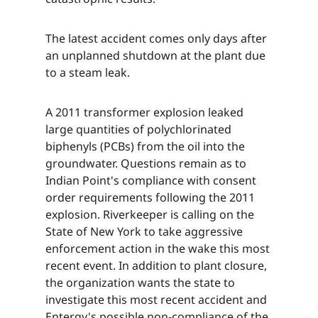
The latest accident comes only days after
an unplanned shutdown at the plant due
to a steam leak.​​​​‌ ‍ ​‍​‍‌‍ ‌ ​‍‌‍‍‌‌‍‌ ‌‍‍‌‌‍ ‍​‍​‍​ ‍‍​‍​‍‌ ​ ‌‍​‌‌‍ ‍‌‍‍‌‌ ‌​‌ ‍‌​‍ ‍‌‍‍‌‌‍ ​‍​‍​‍ ​​‍​‍‌‍‍​‌ ​‍‌‍‌‌‌‍‌‍​‍​‍​ ‍‍​‍​‍‌‍‍​‌ ‌​‌ ‌​‌ ​​‌ ​ ​ ‍‍​‍ ​‍ ‌‍​ ‌‍ ‌‌ ​ ​‍ ‍‌‍ ‌‌‍​‌‌‍‍‌‌‍ ‍​‍ ‍​ ​‍​ ​​​ ​‍​ ‌​‌ ​‍‌‍‌‌‌‍‌​‌‍‌‌‌ ​ ‌‍‍‌‌‍‌ ‌‍ ‍​‍ ‍‌ ​‍‌‍‍‌‌ ‌‍‌‍‌‌‌ ​‍‌‍‍ ‌‍‌‌‌‍‌‌‌ ​​‌‍‌‌‌ ​‍​‍ ‍‌‍ ‌ ​‍‌‍‌ ​‍ ‌‍‍‌‌‍ ‍‌ ‌​‌‍‌‌‌‍ ‍‌ ‌​​‍ ‌‍‌‌‌‍‌​‌‍‍‌‌ ‌​​‍ ‌‍ ‌‌‍ ‌‍‌​‌‍‌‌​ ‌‌ ​​‌ ​‍‌‍‌‌‌ ​ ‌‍‌‌‌‍ ‍‌ ‌​‌‍​‌‌ ‌​‌‍‍‌‌‍ ‌‍ ‍​ ‍ ‌‍‍‌‌‍‌​​ ‌​ ‌​​ ‍​‌‍​‌​ ‌‌‌‍​ ​ ‌​​ ‌ ‌‍‌​​‍ ‌​ ‍‌​ ‍​‌‍‌‍​ ‌‍​‍ ‌​ ‌​‌‍‌‌​ ‍​‌‍‌‍​‍ ‌​ ‍‌​ ​‌​ ‌ ​ ‌ ​‍ ‌​ ‌‍‌‍‌​‌‍‌‍​ ‌​‌‍‌‌​ ​‌‌‍​‌​ ‍​​ ‍​​ ‍‌‌‍​ ‌‍​‌​ ‍ ‌ ‌​‌ ‍‌‌ ​​‌‍‌‌​ ‌‌‍​‌‌ ​‍‌ ‌​‌‍‍‌‌‍​ ‌‍ ​‌‍‌‌​ ‍ ‌ ​​‌‍​‌‌ ‌​‌‍‍​​ ‌‌‍​ ‌‍ ‌‍ ‍‌ ‌​‌‍‌‌‌‍ ‍‌ ‌​​‍‌‌​ ‌‌‌​​‍‌‌ ‌‍‍ ‌‍‌‌‌ ‍‌​‍‌‌​ ​ ‌​‌​​‍‌‌​ ​ ‌​‌​​‍‌‌​ ​‍​ ​‍​ ​‌​ ‌ ‌‍​‌‌‍‌​‌‍​ ‌‍​ ​ ​‍​ ‌ ​ ‌ ‌‍​‌‌‍‌‌​ ​ ​‍‌‌​ ​‍​ ​‍​‍‌‌​ ‌‌‌​‌​​‍ ‍‌‍​ ‌‍‍​‌‍‍‌‌‍ ​‌‍‌​‌ ​‍‌‍‌‌‌‍ ‍​‍‌‌​ ‌‌‌​​‍‌‌ ‌‍‍ ‌‍‌‌‌ ‍‌​‍‌‌​ ​ ‌​‌​​‍‌‌​ ​ ‌​‌​​‍‌‌​ ​‍​ ​‍​ ​‌​ ‌ ‌‍​‌‌‍‌​‌‍​ ‌‍​ ​ ​‍​ ‌ ​ ‌ ‌‍​‌‌‍‌‌​ ​ ​ ​​​‍‌‌​ ​‍​ ​‍​‍‌‌​ ‌‌‌​‌​​‍ ‍‌ ‌​‌‍‌‌‌ ‍​‌ ‌​​ ‌‍​‍‌‍​‌‌ ​ ‌‍‌‌‌‌‌‌‌ ​‍‌‍ ​​ ‌‌‍‍​‌ ‌​‌ ‌​‌ ​​‌ ​ ​‍‌‌​ ​ ‌​​‌​‍‌‌​ ​‍‌​‌‍​‍‌‌​ ​‍‌​‌‍‌‍​ ‌‍ ‌‌ ​ ​‍ ‍‌‍ ‌‌‍​‌‌‍‍‌‌‍ ‍​‍ ‍​ ​‍​ ​​​ ​‍​ ‌​‌ ​‍‌‍‌‌‌‍‌​‌‍‌‌‌ ​ ‌‍‍‌‌‍‌ ‌‍ ‍​‍ ‍‌ ​‍‌‍‍‌‌ ‌‍‌‍‌‌‌ ​‍‌‍‍ ‌‍‌‌‌‍‌‌‌ ​​‌‍‌‌‌ ​‍​‍ ‍‌‍ ‌ ​‍‌‍‌ ​‍‌‍‌‍‍‌‌‍‌​​ ‌​ ‌​​ ‍​‌‍​‌​ ‌‌‌‍​ ​ ‌​​ ‌ ‌‍‌​​‍ ‌​ ‍‌​ ‍​‌‍‌‍​ ‌‍​‍ ‌​ ‌​‌‍‌‌​ ‍​‌‍‌‍​‍ ‌​ ‍‌​ ​‌​ ‌ ​ ‌ ​‍ ‌​ ‌‍‌‍‌​‌‍‌‍​ ‌​‌‍‌‌​ ​‌‌‍​‌​ ‍​​ ‍​​ ‍‌‌‍​ ‌‍​‌​‍‌‍‌ ‌​‌ ‍‌‌ ​​‌‍‌‌​ ‌‌‍​‌‌ ​‍‌ ‌​‌‍‍‌‌‍​ ‌‍ ​‌‍‌‌​‍‌‍‌ ​​‌‍​‌‌ ‌​‌‍‍​​ ‌‌‍​ ‌‍ ‌‍ ‍‌ ‌​‌‍‌‌‌‍ ‍‌ ‌​​‍‌‌​ ‌‌‌​​‍‌‌ ‌‍‍ ‌‍‌‌‌ ‍‌​‍‌‌​ ​ ‌​‌​​‍‌‌​ ​ ‌​‌​​‍‌‌​ ​‍​ ​‍​ ​‌​ ‌ ‌‍​‌‌‍‌​‌‍​ ‌‍​ ​ ​‍​ ‌ ​ ‌ ‌‍​‌‌‍‌‌​ ​ ​‍‌‌​ ​‍​ ​‍​‍‌‌​ ‌‌‌​‌​​‍ ‍‌‍​ ‌‍‍​‌‍‍‌‌‍ ​‌‍‌​‌ ​‍‌‍‌‌‌‍ ‍​‍‌‌​ ‌‌‌​​‍‌‌ ‌‍‍ ‌‍‌‌‌ ‍‌​‍‌‌​ ​ ‌​‌​​‍‌‌​ ​ ‌​‌​​‍‌‌​ ​‍​ ​‍​ ​‌​ ‌ ‌‍​‌‌‍‌​‌‍​ ‌‍​ ​ ​‍​ ‌ ​ ‌ ‌‍​‌‌‍‌‌​ ​ ​ ​​​‍‌‌​ ​‍​ ​‍​‍‌‌​ ‌‌‌​‌​​‍ ‍‌ ‌​‌‍‌‌‌ ‍​‌ ‌​​‍‌‍‌ ​​‌‍‌‌‌ ​‍‌ ​ ‌ ​​‌‍‌‌‌‍​ ‌ ‌​‌‍‍‌‌ ‌‍‌‍‌‌​ ‌‌ ​​‌ ‌‌‌‍​‍‌‍ ​‌‍‍‌‌ ​ ‌‍‍​‌‍‌‌‌‍‌​​‍​‍‌ ‌
A 2011 transformer explosion leaked
large quantities of polychlorinated
biphenyls (PCBs) from the oil into the
groundwater. Questions remain as to
Indian Point's compliance with consent
order requirements following the 2011
explosion. Riverkeeper is calling on the
State of New York to take aggressive
enforcement action in the wake this most
recent event. In addition to plant closure,
the organization wants the state to
investigate this most recent accident and
Entergy's possible non-compliance of the