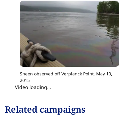
Sheen observed off Verplanck Point, May 10,
2015​​​​‌ ‍ ​‍​‍‌‍ ‌ ​‍‌‍‍‌‌‍‌ ‌‍‍‌‌‍ ‍​‍​‍​ ‍‍​‍​‍‌ ​ ‌‍​‌‌‍ ‍‌‍‍‌‌ ‌​‌ ‍‌​‍ ‍‌‍‍‌‌‍ ​‍​‍​‍ ​​‍​‍‌‍‍​‌ ​‍‌‍‌‌‌‍‌‍​‍​‍​ ‍‍​‍​‍‌‍‍​‌ ‌​‌ ‌​‌ ​​‌ ​ ​ ‍‍​‍ ​‍ ‌‍​ ‌‍ ‌‌ ​ ​‍ ‍‌‍ ‌‌‍​‌‌‍‍‌‌‍ ‍​‍ ‍​ ​‍​ ​​​ ​‍​ ‌​‌ ​‍‌‍‌‌‌‍‌​‌‍‌‌‌ ​ ‌‍‍‌‌‍‌ ‌‍ ‍​‍ ‍‌ ​‍‌‍‍‌‌ ‌‍‌‍‌‌‌ ​‍‌‍‍ ‌‍‌‌‌‍‌‌‌ ​​‌‍‌‌‌ ​‍​‍ ‍‌‍ ‌ ​‍‌‍‌ ​‍ ‌‍‍‌‌‍ ‍‌ ‌​‌‍‌‌‌‍ ‍‌ ‌​​‍ ‌‍‌‌‌‍‌​‌‍‍‌‌ ‌​​‍ ‌‍ ‌‌‍ ‌‍‌​‌‍‌‌​ ‌‌ ​​‌ ​‍‌‍‌‌‌ ​ ‌‍‌‌‌‍ ‍‌ ‌​‌‍​‌‌ ‌​‌‍‍‌‌‍ ‌‍ ‍​ ‍ ‌‍‍‌‌‍‌​​ ‌​ ‌​​ ‍​‌‍​‌​ ‌‌‌‍​ ​ ‌​​ ‌ ‌‍‌​​‍ ‌​ ‍‌​ ‍​‌‍‌‍​ ‌‍​‍ ‌​ ‌​‌‍‌‌​ ‍​‌‍‌‍​‍ ‌​ ‍‌​ ​‌​ ‌ ​ ‌ ​‍ ‌​ ‌‍‌‍‌​‌‍‌‍​ ‌​‌‍‌‌​ ​‌‌‍​‌​ ‍​​ ‍​​ ‍‌‌‍​ ‌‍​‌​ ‍ ‌ ‌​‌ ‍‌‌ ​​‌‍‌‌​ ‌‌‍​‌‌ ​‍‌ ‌​‌‍‍‌‌‍​ ‌‍ ​‌‍‌‌​ ‍ ‌ ​​‌‍​‌‌ ‌​‌‍‍​​ ‌‌‍​ ‌‍ ‌‍ ‍‌ ‌​‌‍‌‌‌‍ ‍‌ ‌​​‍‌‌​ ‌‌‌​​‍‌‌ ‌‍‍ ‌‍‌‌‌ ‍‌​‍‌‌​ ​ ‌​‌​​‍‌‌​ ​ ‌​‌​​‍‌‌​ ​‍​ ​‍​ ​‍‌‍‌‌‌‍​‍​ ‌​​ ‌ ​ ‍‌‌‍​‍‌‍‌‌​ ​‍​ ‌‍‌‍‌​​ ‍‌​‍‌‌​ ​‍​ ​‍​‍‌‌​ ‌‌‌​‌​​‍ ‍‌‍​ ‌‍​‌‌ ​​‌ ‌​‌‍‍‌‌‍ ‌‍ ‍​ ‌‍​‍‌‍​‌‌ ​ ‌‍‌‌‌‌‌‌‌ ​‍‌‍ ​​ ‌‌‍‍​‌ ‌​‌ ‌​‌ ​​‌ ​ ​‍‌‌​ ​ ‌​​‌​‍‌‌​ ​‍‌​‌‍​‍‌‌​ ​‍‌​‌‍‌‍​ ‌‍ ‌‌ ​ ​‍ ‍‌‍ ‌‌‍​‌‌‍‍‌‌‍ ‍​‍ ‍​ ​‍​ ​​​ ​‍​ ‌​‌ ​‍‌‍‌‌‌‍‌​‌‍‌‌‌ ​ ‌‍‍‌‌‍‌ ‌‍ ‍​‍ ‍‌ ​‍‌‍‍‌‌ ‌‍‌‍‌‌‌ ​‍‌‍‍ ‌‍‌‌‌‍‌‌‌ ​​‌‍‌‌‌ ​‍​‍ ‍‌‍ ‌ ​‍‌‍‌ ​‍‌‍‌‍‍‌‌‍‌​​ ‌​ ‌​​ ‍​‌‍​‌​ ‌‌‌‍​ ​ ‌​​ ‌ ‌‍‌​​‍ ‌​ ‍‌​ ‍​‌‍‌‍​ ‌‍​‍ ‌​ ‌​‌‍‌‌​ ‍​‌‍‌‍​‍ ‌​ ‍‌​ ​‌​ ‌ ​ ‌ ​‍ ‌​ ‌‍‌‍‌​‌‍‌‍​ ‌​‌‍‌‌​ ​‌‌‍​‌​ ‍​​ ‍​​ ‍‌‌‍​ ‌‍​‌​‍‌‍‌ ‌​‌ ‍‌‌ ​​‌‍‌‌​ ‌‌‍​‌‌ ​‍‌ ‌​‌‍‍‌‌‍​ ‌‍ ​‌‍‌‌​‍‌‍‌ ​​‌‍​‌‌ ‌​‌‍‍​​ ‌‌‍​ ‌‍ ‌‍ ‍‌ ‌​‌‍‌‌‌‍ ‍‌ ‌​​‍‌‌​ ‌‌‌​​‍‌‌ ‌‍‍ ‌‍‌‌‌ ‍‌​‍‌‌​ ​ ‌​‌​​‍‌‌​ ​ ‌​‌​​‍‌‌​ ​‍​ ​‍​ ​‍‌‍‌‌‌‍​‍​ ‌​​ ‌ ​ ‍‌‌‍​‍‌‍‌‌​ ​‍​ ‌‍‌‍‌​​ ‍‌​‍‌‌​ ​‍​ ​‍​‍‌‌​ ‌‌‌​‌​​‍ ‍‌‍​ ‌‍​‌‌ ​​‌ ‌​‌‍‍‌‌‍ ‌‍ ‍​‍‌‍‌ ​​‌‍‌‌‌ ​‍‌ ​ ‌ ​​‌‍‌‌‌‍​ ‌ ‌​‌‍‍‌‌ ‌‍‌‍‌‌​ ‌‌ ​​‌ ‌‌‌‍​‍‌‍ ​‌‍‍‌‌ ​ ‌‍‍​‌‍‌‌‌‍‌​​‍​‍‌ ‌
Video loading...
Related campaigns