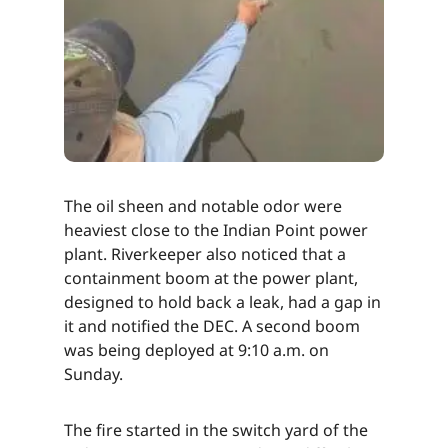
The oil sheen and notable odor were
heaviest close to the Indian Point power
plant. Riverkeeper also noticed that a
containment boom at the power plant,
designed to hold back a leak, had a gap in
it and notified the DEC. A second boom
was being deployed at 9:10 a.m. on
Sunday.​​​​‌ ‍ ​‍​‍‌‍ ‌ ​‍‌‍‍‌‌‍‌ ‌‍‍‌‌‍ ‍​‍​‍​ ‍‍​‍​‍‌ ​ ‌‍​‌‌‍ ‍‌‍‍‌‌ ‌​‌ ‍‌​‍ ‍‌‍‍‌‌‍ ​‍​‍​‍ ​​‍​‍‌‍‍​‌ ​‍‌‍‌‌‌‍‌‍​‍​‍​ ‍‍​‍​‍‌‍‍​‌ ‌​‌ ‌​‌ ​​‌ ​ ​ ‍‍​‍ ​‍ ‌‍​ ‌‍ ‌‌ ​ ​‍ ‍‌‍ ‌‌‍​‌‌‍‍‌‌‍ ‍​‍ ‍​ ​‍​ ​​​ ​‍​ ‌​‌ ​‍‌‍‌‌‌‍‌​‌‍‌‌‌ ​ ‌‍‍‌‌‍‌ ‌‍ ‍​‍ ‍‌ ​‍‌‍‍‌‌ ‌‍‌‍‌‌‌ ​‍‌‍‍ ‌‍‌‌‌‍‌‌‌ ​​‌‍‌‌‌ ​‍​‍ ‍‌‍ ‌ ​‍‌‍‌ ​‍ ‌‍‍‌‌‍ ‍‌ ‌​‌‍‌‌‌‍ ‍‌ ‌​​‍ ‌‍‌‌‌‍‌​‌‍‍‌‌ ‌​​‍ ‌‍ ‌‌‍ ‌‍‌​‌‍‌‌​ ‌‌ ​​‌ ​‍‌‍‌‌‌ ​ ‌‍‌‌‌‍ ‍‌ ‌​‌‍​‌‌ ‌​‌‍‍‌‌‍ ‌‍ ‍​ ‍ ‌‍‍‌‌‍‌​​ ‌​ ‌​​ ‍​‌‍​‌​ ‌‌‌‍​ ​ ‌​​ ‌ ‌‍‌​​‍ ‌​ ‍‌​ ‍​‌‍‌‍​ ‌‍​‍ ‌​ ‌​‌‍‌‌​ ‍​‌‍‌‍​‍ ‌​ ‍‌​ ​‌​ ‌ ​ ‌ ​‍ ‌​ ‌‍‌‍‌​‌‍‌‍​ ‌​‌‍‌‌​ ​‌‌‍​‌​ ‍​​ ‍​​ ‍‌‌‍​ ‌‍​‌​ ‍ ‌ ‌​‌ ‍‌‌ ​​‌‍‌‌​ ‌‌‍​‌‌ ​‍‌ ‌​‌‍‍‌‌‍​ ‌‍ ​‌‍‌‌​ ‍ ‌ ​​‌‍​‌‌ ‌​‌‍‍​​ ‌‌‍​ ‌‍ ‌‍ ‍‌ ‌​‌‍‌‌‌‍ ‍‌ ‌​​‍‌‌​ ‌‌‌​​‍‌‌ ‌‍‍ ‌‍‌‌‌ ‍‌​‍‌‌​ ​ ‌​‌​​‍‌‌​ ​ ‌​‌​​‍‌‌​ ​‍​ ​‍​ ‍‌​ ‌​​ ‌​​ ‌‍‌‍​ ‌‍‌​‌‍​‍​ ‌‍​ ​‍​ ​ ​ ​‌​ ​ ​‍‌‌​ ​‍​ ​‍​‍‌‌​ ‌‌‌​‌​​‍ ‍‌‍​ ‌‍‍​‌‍‍‌‌‍ ​‌‍‌​‌ ​‍‌‍‌‌‌‍ ‍​‍‌‌​ ‌‌‌​​‍‌‌ ‌‍‍ ‌‍‌‌‌ ‍‌​‍‌‌​ ​ ‌​‌​​‍‌‌​ ​ ‌​‌​​‍‌‌​ ​‍​ ​‍​ ‍‌​ ‌​​ ‌​​ ‌‍‌‍​ ‌‍‌​‌‍​‍​ ‌‍​ ​‍​ ​ ​ ​‌​ ​ ​ ​​​‍‌‌​ ​‍​ ​‍​‍‌‌​ ‌‌‌​‌​​‍ ‍‌ ‌​‌‍‌‌‌ ‍​‌ ‌​​ ‌‍​‍‌‍​‌‌ ​ ‌‍‌‌‌‌‌‌‌ ​‍‌‍ ​​ ‌‌‍‍​‌ ‌​‌ ‌​‌ ​​‌ ​ ​‍‌‌​ ​ ‌​​‌​‍‌‌​ ​‍‌​‌‍​‍‌‌​ ​‍‌​‌‍‌‍​ ‌‍ ‌‌ ​ ​‍ ‍‌‍ ‌‌‍​‌‌‍‍‌‌‍ ‍​‍ ‍​ ​‍​ ​​​ ​‍​ ‌​‌ ​‍‌‍‌‌‌‍‌​‌‍‌‌‌ ​ ‌‍‍‌‌‍‌ ‌‍ ‍​‍ ‍‌ ​‍‌‍‍‌‌ ‌‍‌‍‌‌‌ ​‍‌‍‍ ‌‍‌‌‌‍‌‌‌ ​​‌‍‌‌‌ ​‍​‍ ‍‌‍ ‌ ​‍‌‍‌ ​‍‌‍‌‍‍‌‌‍‌​​ ‌​ ‌​​ ‍​‌‍​‌​ ‌‌‌‍​ ​ ‌​​ ‌ ‌‍‌​​‍ ‌​ ‍‌​ ‍​‌‍‌‍​ ‌‍​‍ ‌​ ‌​‌‍‌‌​ ‍​‌‍‌‍​‍ ‌​ ‍‌​ ​‌​ ‌ ​ ‌ ​‍ ‌​ ‌‍‌‍‌​‌‍‌‍​ ‌​‌‍‌‌​ ​‌‌‍​‌​ ‍​​ ‍​​ ‍‌‌‍​ ‌‍​‌​‍‌‍‌ ‌​‌ ‍‌‌ ​​‌‍‌‌​ ‌‌‍​‌‌ ​‍‌ ‌​‌‍‍‌‌‍​ ‌‍ ​‌‍‌‌​‍‌‍‌ ​​‌‍​‌‌ ‌​‌‍‍​​ ‌‌‍​ ‌‍ ‌‍ ‍‌ ‌​‌‍‌‌‌‍ ‍‌ ‌​​‍‌‌​ ‌‌‌​​‍‌‌ ‌‍‍ ‌‍‌‌‌ ‍‌​‍‌‌​ ​ ‌​‌​​‍‌‌​ ​ ‌​‌​​‍‌‌​ ​‍​ ​‍​ ‍‌​ ‌​​ ‌​​ ‌‍‌‍​ ‌‍‌​‌‍​‍​ ‌‍​ ​‍​ ​ ​ ​‌​ ​ ​‍‌‌​ ​‍​ ​‍​‍‌‌​ ‌‌‌​‌​​‍ ‍‌‍​ ‌‍‍​‌‍‍‌‌‍ ​‌‍‌​‌ ​‍‌‍‌‌‌‍ ‍​‍‌‌​ ‌‌‌​​‍‌‌ ‌‍‍ ‌‍‌‌‌ ‍‌​‍‌‌​ ​ ‌​‌​​‍‌‌​ ​ ‌​‌​​‍‌‌​ ​‍​ ​‍​ ‍‌​ ‌​​ ‌​​ ‌‍‌‍​ ‌‍‌​‌‍​‍​ ‌‍​ ​‍​ ​ ​ ​‌​ ​ ​ ​​​‍‌‌​ ​‍​ ​‍​‍‌‌​ ‌‌‌​‌​​‍ ‍‌ ‌​‌‍‌‌‌ ‍​‌ ‌​​‍‌‍‌ ​​‌‍‌‌‌ ​‍‌ ​ ‌ ​​‌‍‌‌‌‍​ ‌ ‌​‌‍‍‌‌ ‌‍‌‍‌‌​ ‌‌ ​​‌ ‌‌‌‍​‍‌‍ ​‌‍‍‌‌ ​ ‌‍‍​‌‍‌‌‌‍‌​​‍​‍‌ ‌
The fire started in the switch yard of the