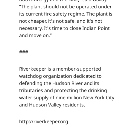
“The plant should not be operated under
its current fire safety regime. The plant is
not cheaper, it's not safe, and it's not
necessary. It's time to close Indian Point
and move on.”​​​​‌ ‍ ​‍​‍‌‍ ‌ ​‍‌‍‍‌‌‍‌ ‌‍‍‌‌‍ ‍​‍​‍​ ‍‍​‍​‍‌ ​ ‌‍​‌‌‍ ‍‌‍‍‌‌ ‌​‌ ‍‌​‍ ‍‌‍‍‌‌‍ ​‍​‍​‍ ​​‍​‍‌‍‍​‌ ​‍‌‍‌‌‌‍‌‍​‍​‍​ ‍‍​‍​‍‌‍‍​‌ ‌​‌ ‌​‌ ​​‌ ​ ​ ‍‍​‍ ​‍ ‌‍​ ‌‍ ‌‌ ​ ​‍ ‍‌‍ ‌‌‍​‌‌‍‍‌‌‍ ‍​‍ ‍​ ​‍​ ​​​ ​‍​ ‌​‌ ​‍‌‍‌‌‌‍‌​‌‍‌‌‌ ​ ‌‍‍‌‌‍‌ ‌‍ ‍​‍ ‍‌ ​‍‌‍‍‌‌ ‌‍‌‍‌‌‌ ​‍‌‍‍ ‌‍‌‌‌‍‌‌‌ ​​‌‍‌‌‌ ​‍​‍ ‍‌‍ ‌ ​‍‌‍‌ ​‍ ‌‍‍‌‌‍ ‍‌ ‌​‌‍‌‌‌‍ ‍‌ ‌​​‍ ‌‍‌‌‌‍‌​‌‍‍‌‌ ‌​​‍ ‌‍ ‌‌‍ ‌‍‌​‌‍‌‌​ ‌‌ ​​‌ ​‍‌‍‌‌‌ ​ ‌‍‌‌‌‍ ‍‌ ‌​‌‍​‌‌ ‌​‌‍‍‌‌‍ ‌‍ ‍​ ‍ ‌‍‍‌‌‍‌​​ ‌​ ‌​​ ‍​‌‍​‌​ ‌‌‌‍​ ​ ‌​​ ‌ ‌‍‌​​‍ ‌​ ‍‌​ ‍​‌‍‌‍​ ‌‍​‍ ‌​ ‌​‌‍‌‌​ ‍​‌‍‌‍​‍ ‌​ ‍‌​ ​‌​ ‌ ​ ‌ ​‍ ‌​ ‌‍‌‍‌​‌‍‌‍​ ‌​‌‍‌‌​ ​‌‌‍​‌​ ‍​​ ‍​​ ‍‌‌‍​ ‌‍​‌​ ‍ ‌ ‌​‌ ‍‌‌ ​​‌‍‌‌​ ‌‌‍​‌‌ ​‍‌ ‌​‌‍‍‌‌‍​ ‌‍ ​‌‍‌‌​ ‍ ‌ ​​‌‍​‌‌ ‌​‌‍‍​​ ‌‌‍​ ‌‍ ‌‍ ‍‌ ‌​‌‍‌‌‌‍ ‍‌ ‌​​‍‌‌​ ‌‌‌​​‍‌‌ ‌‍‍ ‌‍‌‌‌ ‍‌​‍‌‌​ ​ ‌​‌​​‍‌‌​ ​ ‌​‌​​‍‌‌​ ​‍​ ​‍​ ‌ ​ ‍​‌‍‌‌​ ‌‌‌‍‌‍​ ‍​‌‍‌‌​ ‍​‌‍‌​​ ‌​​ ​ ​ ​ ​‍‌‌​ ​‍​ ​‍​‍‌‌​ ‌‌‌​‌​​‍ ‍‌‍​ ‌‍‍​‌‍‍‌‌‍ ​‌‍‌​‌ ​‍‌‍‌‌‌‍ ‍​‍‌‌​ ‌‌‌​​‍‌‌ ‌‍‍ ‌‍‌‌‌ ‍‌​‍‌‌​ ​ ‌​‌​​‍‌‌​ ​ ‌​‌​​‍‌‌​ ​‍​ ​‍​ ‌ ​ ‍​‌‍‌‌​ ‌‌‌‍‌‍​ ‍​‌‍‌‌​ ‍​‌‍‌​​ ‌​​ ​ ​ ​ ​ ​​​‍‌‌​ ​‍​ ​‍​‍‌‌​ ‌‌‌​‌​​‍ ‍‌ ‌​‌‍‌‌‌ ‍​‌ ‌​​ ‌‍​‍‌‍​‌‌ ​ ‌‍‌‌‌‌‌‌‌ ​‍‌‍ ​​ ‌‌‍‍​‌ ‌​‌ ‌​‌ ​​‌ ​ ​‍‌‌​ ​ ‌​​‌​‍‌‌​ ​‍‌​‌‍​‍‌‌​ ​‍‌​‌‍‌‍​ ‌‍ ‌‌ ​ ​‍ ‍‌‍ ‌‌‍​‌‌‍‍‌‌‍ ‍​‍ ‍​ ​‍​ ​​​ ​‍​ ‌​‌ ​‍‌‍‌‌‌‍‌​‌‍‌‌‌ ​ ‌‍‍‌‌‍‌ ‌‍ ‍​‍ ‍‌ ​‍‌‍‍‌‌ ‌‍‌‍‌‌‌ ​‍‌‍‍ ‌‍‌‌‌‍‌‌‌ ​​‌‍‌‌‌ ​‍​‍ ‍‌‍ ‌ ​‍‌‍‌ ​‍‌‍‌‍‍‌‌‍‌​​ ‌​ ‌​​ ‍​‌‍​‌​ ‌‌‌‍​ ​ ‌​​ ‌ ‌‍‌​​‍ ‌​ ‍‌​ ‍​‌‍‌‍​ ‌‍​‍ ‌​ ‌​‌‍‌‌​ ‍​‌‍‌‍​‍ ‌​ ‍‌​ ​‌​ ‌ ​ ‌ ​‍ ‌​ ‌‍‌‍‌​‌‍‌‍​ ‌​‌‍‌‌​ ​‌‌‍​‌​ ‍​​ ‍​​ ‍‌‌‍​ ‌‍​‌​‍‌‍‌ ‌​‌ ‍‌‌ ​​‌‍‌‌​ ‌‌‍​‌‌ ​‍‌ ‌​‌‍‍‌‌‍​ ‌‍ ​‌‍‌‌​‍‌‍‌ ​​‌‍​‌‌ ‌​‌‍‍​​ ‌‌‍​ ‌‍ ‌‍ ‍‌ ‌​‌‍‌‌‌‍ ‍‌ ‌​​‍‌‌​ ‌‌‌​​‍‌‌ ‌‍‍ ‌‍‌‌‌ ‍‌​‍‌‌​ ​ ‌​‌​​‍‌‌​ ​ ‌​‌​​‍‌‌​ ​‍​ ​‍​ ‌ ​ ‍​‌‍‌‌​ ‌‌‌‍‌‍​ ‍​‌‍‌‌​ ‍​‌‍‌​​ ‌​​ ​ ​ ​ ​‍‌‌​ ​‍​ ​‍​‍‌‌​ ‌‌‌​‌​​‍ ‍‌‍​ ‌‍‍​‌‍‍‌‌‍ ​‌‍‌​‌ ​‍‌‍‌‌‌‍ ‍​‍‌‌​ ‌‌‌​​‍‌‌ ‌‍‍ ‌‍‌‌‌ ‍‌​‍‌‌​ ​ ‌​‌​​‍‌‌​ ​ ‌​‌​​‍‌‌​ ​‍​ ​‍​ ‌ ​ ‍​‌‍‌‌​ ‌‌‌‍‌‍​ ‍​‌‍‌‌​ ‍​‌‍‌​​ ‌​​ ​ ​ ​ ​ ​​​‍‌‌​ ​‍​ ​‍​‍‌‌​ ‌‌‌​‌​​‍ ‍‌ ‌​‌‍‌‌‌ ‍​‌ ‌​​‍‌‍‌ ​​‌‍‌‌‌ ​‍‌ ​ ‌ ​​‌‍‌‌‌‍​ ‌ ‌​‌‍‍‌‌ ‌‍‌‍‌‌​ ‌‌ ​​‌ ‌‌‌‍​‍‌‍ ​‌‍‍‌‌ ​ ‌‍‍​‌‍‌‌‌‍‌​​‍​‍‌ ‌
###​​​​‌ ‍ ​‍​‍‌‍ ‌ ​‍‌‍‍‌‌‍‌ ‌‍‍‌‌‍ ‍​‍​‍​ ‍‍​‍​‍‌ ​ ‌‍​‌‌‍ ‍‌‍‍‌‌ ‌​‌ ‍‌​‍ ‍‌‍‍‌‌‍ ​‍​‍​‍ ​​‍​‍‌‍‍​‌ ​‍‌‍‌‌‌‍‌‍​‍​‍​ ‍‍​‍​‍‌‍‍​‌ ‌​‌ ‌​‌ ​​‌ ​ ​ ‍‍​‍ ​‍ ‌‍​ ‌‍ ‌‌ ​ ​‍ ‍‌‍ ‌‌‍​‌‌‍‍‌‌‍ ‍​‍ ‍​ ​‍​ ​​​ ​‍​ ‌​‌ ​‍‌‍‌‌‌‍‌​‌‍‌‌‌ ​ ‌‍‍‌‌‍‌ ‌‍ ‍​‍ ‍‌ ​‍‌‍‍‌‌ ‌‍‌‍‌‌‌ ​‍‌‍‍ ‌‍‌‌‌‍‌‌‌ ​​‌‍‌‌‌ ​‍​‍ ‍‌‍ ‌ ​‍‌‍‌ ​‍ ‌‍‍‌‌‍ ‍‌ ‌​‌‍‌‌‌‍ ‍‌ ‌​​‍ ‌‍‌‌‌‍‌​‌‍‍‌‌ ‌​​‍ ‌‍ ‌‌‍ ‌‍‌​‌‍‌‌​ ‌‌ ​​‌ ​‍‌‍‌‌‌ ​ ‌‍‌‌‌‍ ‍‌ ‌​‌‍​‌‌ ‌​‌‍‍‌‌‍ ‌‍ ‍​ ‍ ‌‍‍‌‌‍‌​​ ‌​ ‌​​ ‍​‌‍​‌​ ‌‌‌‍​ ​ ‌​​ ‌ ‌‍‌​​‍ ‌​ ‍‌​ ‍​‌‍‌‍​ ‌‍​‍ ‌​ ‌​‌‍‌‌​ ‍​‌‍‌‍​‍ ‌​ ‍‌​ ​‌​ ‌ ​ ‌ ​‍ ‌​ ‌‍‌‍‌​‌‍‌‍​ ‌​‌‍‌‌​ ​‌‌‍​‌​ ‍​​ ‍​​ ‍‌‌‍​ ‌‍​‌​ ‍ ‌ ‌​‌ ‍‌‌ ​​‌‍‌‌​ ‌‌‍​‌‌ ​‍‌ ‌​‌‍‍‌‌‍​ ‌‍ ​‌‍‌‌​ ‍ ‌ ​​‌‍​‌‌ ‌​‌‍‍​​ ‌‌‍​ ‌‍ ‌‍ ‍‌ ‌​‌‍‌‌‌‍ ‍‌ ‌​​‍‌‌​ ‌‌‌​​‍‌‌ ‌‍‍ ‌‍‌‌‌ ‍‌​‍‌‌​ ​ ‌​‌​​‍‌‌​ ​ ‌​‌​​‍‌‌​ ​‍​ ​‍‌‍​‍‌‍​‍​ ‌‍‌‍​ ​ ​​​ ​​‌‍​‌​ ​ ​ ‌ ​ ​‌​ ​‍​ ‌‍​‍‌‌​ ​‍​ ​‍​‍‌‌​ ‌‌‌​‌​​‍ ‍‌‍​ ‌‍‍​‌‍‍‌‌‍ ​‌‍‌​‌ ​‍‌‍‌‌‌‍ ‍​‍‌‌​ ‌‌‌​​‍‌‌ ‌‍‍ ‌‍‌‌‌ ‍‌​‍‌‌​ ​ ‌​‌​​‍‌‌​ ​ ‌​‌​​‍‌‌​ ​‍​ ​‍‌‍​‍‌‍​‍​ ‌‍‌‍​ ​ ​​​ ​​‌‍​‌​ ​ ​ ‌ ​ ​‌​ ​‍​ ‌‍​ ​​​‍‌‌​ ​‍​ ​‍​‍‌‌​ ‌‌‌​‌​​‍ ‍‌ ‌​‌‍‌‌‌ ‍​‌ ‌​​ ‌‍​‍‌‍​‌‌ ​ ‌‍‌‌‌‌‌‌‌ ​‍‌‍ ​​ ‌‌‍‍​‌ ‌​‌ ‌​‌ ​​‌ ​ ​‍‌‌​ ​ ‌​​‌​‍‌‌​ ​‍‌​‌‍​‍‌‌​ ​‍‌​‌‍‌‍​ ‌‍ ‌‌ ​ ​‍ ‍‌‍ ‌‌‍​‌‌‍‍‌‌‍ ‍​‍ ‍​ ​‍​ ​​​ ​‍​ ‌​‌ ​‍‌‍‌‌‌‍‌​‌‍‌‌‌ ​ ‌‍‍‌‌‍‌ ‌‍ ‍​‍ ‍‌ ​‍‌‍‍‌‌ ‌‍‌‍‌‌‌ ​‍‌‍‍ ‌‍‌‌‌‍‌‌‌ ​​‌‍‌‌‌ ​‍​‍ ‍‌‍ ‌ ​‍‌‍‌ ​‍‌‍‌‍‍‌‌‍‌​​ ‌​ ‌​​ ‍​‌‍​‌​ ‌‌‌‍​ ​ ‌​​ ‌ ‌‍‌​​‍ ‌​ ‍‌​ ‍​‌‍‌‍​ ‌‍​‍ ‌​ ‌​‌‍‌‌​ ‍​‌‍‌‍​‍ ‌​ ‍‌​ ​‌​ ‌ ​ ‌ ​‍ ‌​ ‌‍‌‍‌​‌‍‌‍​ ‌​‌‍‌‌​ ​‌‌‍​‌​ ‍​​ ‍​​ ‍‌‌‍​ ‌‍​‌​‍‌‍‌ ‌​‌ ‍‌‌ ​​‌‍‌‌​ ‌‌‍​‌‌ ​‍‌ ‌​‌‍‍‌‌‍​ ‌‍ ​‌‍‌‌​‍‌‍‌ ​​‌‍​‌‌ ‌​‌‍‍​​ ‌‌‍​ ‌‍ ‌‍ ‍‌ ‌​‌‍‌‌‌‍ ‍‌ ‌​​‍‌‌​ ‌‌‌​​‍‌‌ ‌‍‍ ‌‍‌‌‌ ‍‌​‍‌‌​ ​ ‌​‌​​‍‌‌​ ​ ‌​‌​​‍‌‌​ ​‍​ ​‍‌‍​‍‌‍​‍​ ‌‍‌‍​ ​ ​​​ ​​‌‍​‌​ ​ ​ ‌ ​ ​‌​ ​‍​ ‌‍​‍‌‌​ ​‍​ ​‍​‍‌‌​ ‌‌‌​‌​​‍ ‍‌‍​ ‌‍‍​‌‍‍‌‌‍ ​‌‍‌​‌ ​‍‌‍‌‌‌‍ ‍​‍‌‌​ ‌‌‌​​‍‌‌ ‌‍‍ ‌‍‌‌‌ ‍‌​‍‌‌​ ​ ‌​‌​​‍‌‌​ ​ ‌​‌​​‍‌‌​ ​‍​ ​‍‌‍​‍‌‍​‍​ ‌‍‌‍​ ​ ​​​ ​​‌‍​‌​ ​ ​ ‌ ​ ​‌​ ​‍​ ‌‍​ ​​​‍‌‌​ ​‍​ ​‍​‍‌‌​ ‌‌‌​‌​​‍ ‍‌ ‌​‌‍‌‌‌ ‍​‌ ‌​​‍‌‍‌ ​​‌‍‌‌‌ ​‍‌ ​ ‌ ​​‌‍‌‌‌‍​ ‌ ‌​‌‍‍‌‌ ‌‍‌‍‌‌​ ‌‌ ​​‌ ‌‌‌‍​‍‌‍ ​‌‍‍‌‌ ​ ‌‍‍​‌‍‌‌‌‍‌​​‍​‍‌ ‌
Riverkeeper is a member-supported
watchdog organization dedicated to
defending the Hudson River and its
tributaries and protecting the drinking
water supply of nine million New York City
and Hudson Valley residents.​​​​‌ ‍ ​‍​‍‌‍ ‌ ​‍‌‍‍‌‌‍‌ ‌‍‍‌‌‍ ‍​‍​‍​ ‍‍​‍​‍‌ ​ ‌‍​‌‌‍ ‍‌‍‍‌‌ ‌​‌ ‍‌​‍ ‍‌‍‍‌‌‍ ​‍​‍​‍ ​​‍​‍‌‍‍​‌ ​‍‌‍‌‌‌‍‌‍​‍​‍​ ‍‍​‍​‍‌‍‍​‌ ‌​‌ ‌​‌ ​​‌ ​ ​ ‍‍​‍ ​‍ ‌‍​ ‌‍ ‌‌ ​ ​‍ ‍‌‍ ‌‌‍​‌‌‍‍‌‌‍ ‍​‍ ‍​ ​‍​ ​​​ ​‍​ ‌​‌ ​‍‌‍‌‌‌‍‌​‌‍‌‌‌ ​ ‌‍‍‌‌‍‌ ‌‍ ‍​‍ ‍‌ ​‍‌‍‍‌‌ ‌‍‌‍‌‌‌ ​‍‌‍‍ ‌‍‌‌‌‍‌‌‌ ​​‌‍‌‌‌ ​‍​‍ ‍‌‍ ‌ ​‍‌‍‌ ​‍ ‌‍‍‌‌‍ ‍‌ ‌​‌‍‌‌‌‍ ‍‌ ‌​​‍ ‌‍‌‌‌‍‌​‌‍‍‌‌ ‌​​‍ ‌‍ ‌‌‍ ‌‍‌​‌‍‌‌​ ‌‌ ​​‌ ​‍‌‍‌‌‌ ​ ‌‍‌‌‌‍ ‍‌ ‌​‌‍​‌‌ ‌​‌‍‍‌‌‍ ‌‍ ‍​ ‍ ‌‍‍‌‌‍‌​​ ‌​ ‌​​ ‍​‌‍​‌​ ‌‌‌‍​ ​ ‌​​ ‌ ‌‍‌​​‍ ‌​ ‍‌​ ‍​‌‍‌‍​ ‌‍​‍ ‌​ ‌​‌‍‌‌​ ‍​‌‍‌‍​‍ ‌​ ‍‌​ ​‌​ ‌ ​ ‌ ​‍ ‌​ ‌‍‌‍‌​‌‍‌‍​ ‌​‌‍‌‌​ ​‌‌‍​‌​ ‍​​ ‍​​ ‍‌‌‍​ ‌‍​‌​ ‍ ‌ ‌​‌ ‍‌‌ ​​‌‍‌‌​ ‌‌‍​‌‌ ​‍‌ ‌​‌‍‍‌‌‍​ ‌‍ ​‌‍‌‌​ ‍ ‌ ​​‌‍​‌‌ ‌​‌‍‍​​ ‌‌‍​ ‌‍ ‌‍ ‍‌ ‌​‌‍‌‌‌‍ ‍‌ ‌​​‍‌‌​ ‌‌‌​​‍‌‌ ‌‍‍ ‌‍‌‌‌ ‍‌​‍‌‌​ ​ ‌​‌​​‍‌‌​ ​ ‌​‌​​‍‌‌​ ​‍​ ​‍​ ​‌‌‍‌​​ ​​‌‍‌​‌‍​‍‌‍‌‌‌‍‌‍​ ‍​​ ​‌‌‍​‍​ ‌ ​ ​ ​‍‌‌​ ​‍​ ​‍​‍‌‌​ ‌‌‌​‌​​‍ ‍‌‍​ ‌‍‍​‌‍‍‌‌‍ ​‌‍‌​‌ ​‍‌‍‌‌‌‍ ‍​‍‌‌​ ‌‌‌​​‍‌‌ ‌‍‍ ‌‍‌‌‌ ‍‌​‍‌‌​ ​ ‌​‌​​‍‌‌​ ​ ‌​‌​​‍‌‌​ ​‍​ ​‍​ ​‌‌‍‌​​ ​​‌‍‌​‌‍​‍‌‍‌‌‌‍‌‍​ ‍​​ ​‌‌‍​‍​ ‌ ​ ​ ​ ​​​‍‌‌​ ​‍​ ​‍​‍‌‌​ ‌‌‌​‌​​‍ ‍‌ ‌​‌‍‌‌‌ ‍​‌ ‌​​ ‌‍​‍‌‍​‌‌ ​ ‌‍‌‌‌‌‌‌‌ ​‍‌‍ ​​ ‌‌‍‍​‌ ‌​‌ ‌​‌ ​​‌ ​ ​‍‌‌​ ​ ‌​​‌​‍‌‌​ ​‍‌​‌‍​‍‌‌​ ​‍‌​‌‍‌‍​ ‌‍ ‌‌ ​ ​‍ ‍‌‍ ‌‌‍​‌‌‍‍‌‌‍ ‍​‍ ‍​ ​‍​ ​​​ ​‍​ ‌​‌ ​‍‌‍‌‌‌‍‌​‌‍‌‌‌ ​ ‌‍‍‌‌‍‌ ‌‍ ‍​‍ ‍‌ ​‍‌‍‍‌‌ ‌‍‌‍‌‌‌ ​‍‌‍‍ ‌‍‌‌‌‍‌‌‌ ​​‌‍‌‌‌ ​‍​‍ ‍‌‍ ‌ ​‍‌‍‌ ​‍‌‍‌‍‍‌‌‍‌​​ ‌​ ‌​​ ‍​‌‍​‌​ ‌‌‌‍​ ​ ‌​​ ‌ ‌‍‌​​‍ ‌​ ‍‌​ ‍​‌‍‌‍​ ‌‍​‍ ‌​ ‌​‌‍‌‌​ ‍​‌‍‌‍​‍ ‌​ ‍‌​ ​‌​ ‌ ​ ‌ ​‍ ‌​ ‌‍‌‍‌​‌‍‌‍​ ‌​‌‍‌‌​ ​‌‌‍​‌​ ‍​​ ‍​​ ‍‌‌‍​ ‌‍​‌​‍‌‍‌ ‌​‌ ‍‌‌ ​​‌‍‌‌​ ‌‌‍​‌‌ ​‍‌ ‌​‌‍‍‌‌‍​ ‌‍ ​‌‍‌‌​‍‌‍‌ ​​‌‍​‌‌ ‌​‌‍‍​​ ‌‌‍​ ‌‍ ‌‍ ‍‌ ‌​‌‍‌‌‌‍ ‍‌ ‌​​‍‌‌​ ‌‌‌​​‍‌‌ ‌‍‍ ‌‍‌‌‌ ‍‌​‍‌‌​ ​ ‌​‌​​‍‌‌​ ​ ‌​‌​​‍‌‌​ ​‍​ ​‍​ ​‌‌‍‌​​ ​​‌‍‌​‌‍​‍‌‍‌‌‌‍‌‍​ ‍​​ ​‌‌‍​‍​ ‌ ​ ​ ​‍‌‌​ ​‍​ ​‍​‍‌‌​ ‌‌‌​‌​​‍ ‍‌‍​ ‌‍‍​‌‍‍‌‌‍ ​‌‍‌​‌ ​‍‌‍‌‌‌‍ ‍​‍‌‌​ ‌‌‌​​‍‌‌ ‌‍‍ ‌‍‌‌‌ ‍‌​‍‌‌​ ​ ‌​‌​​‍‌‌​ ​ ‌​‌​​‍‌‌​ ​‍​ ​‍​ ​‌‌‍‌​​ ​​‌‍‌​‌‍​‍‌‍‌‌‌‍‌‍​ ‍​​ ​‌‌‍​‍​ ‌ ​ ​ ​ ​​​‍‌‌​ ​‍​ ​‍​‍‌‌​ ‌‌‌​‌​​‍ ‍‌ ‌​‌‍‌‌‌ ‍​‌ ‌​​‍‌‍‌ ​​‌‍‌‌‌ ​‍‌ ​ ‌ ​​‌‍‌‌‌‍​ ‌ ‌​‌‍‍‌‌ ‌‍‌‍‌‌​ ‌‌ ​​‌ ‌‌‌‍​‍‌‍ ​‌‍‍‌‌ ​ ‌‍‍​‌‍‌‌‌‍‌​​‍​‍‌ ‌
http://riverkeeper.org