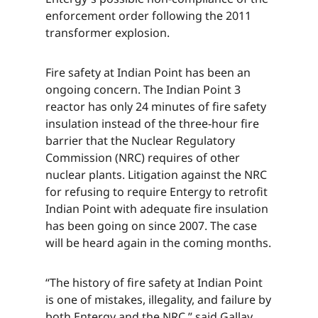
enforcement order following the 2011
transformer explosion.​​​​‌ ‍ ​‍​‍‌‍ ‌ ​‍‌‍‍‌‌‍‌ ‌‍‍‌‌‍ ‍​‍​‍​ ‍‍​‍​‍‌ ​ ‌‍​‌‌‍ ‍‌‍‍‌‌ ‌​‌ ‍‌​‍ ‍‌‍‍‌‌‍ ​‍​‍​‍ ​​‍​‍‌‍‍​‌ ​‍‌‍‌‌‌‍‌‍​‍​‍​ ‍‍​‍​‍‌‍‍​‌ ‌​‌ ‌​‌ ​​‌ ​ ​ ‍‍​‍ ​‍ ‌‍​ ‌‍ ‌‌ ​ ​‍ ‍‌‍ ‌‌‍​‌‌‍‍‌‌‍ ‍​‍ ‍​ ​‍​ ​​​ ​‍​ ‌​‌ ​‍‌‍‌‌‌‍‌​‌‍‌‌‌ ​ ‌‍‍‌‌‍‌ ‌‍ ‍​‍ ‍‌ ​‍‌‍‍‌‌ ‌‍‌‍‌‌‌ ​‍‌‍‍ ‌‍‌‌‌‍‌‌‌ ​​‌‍‌‌‌ ​‍​‍ ‍‌‍ ‌ ​‍‌‍‌ ​‍ ‌‍‍‌‌‍ ‍‌ ‌​‌‍‌‌‌‍ ‍‌ ‌​​‍ ‌‍‌‌‌‍‌​‌‍‍‌‌ ‌​​‍ ‌‍ ‌‌‍ ‌‍‌​‌‍‌‌​ ‌‌ ​​‌ ​‍‌‍‌‌‌ ​ ‌‍‌‌‌‍ ‍‌ ‌​‌‍​‌‌ ‌​‌‍‍‌‌‍ ‌‍ ‍​ ‍ ‌‍‍‌‌‍‌​​ ‌​ ‌​​ ‍​‌‍​‌​ ‌‌‌‍​ ​ ‌​​ ‌ ‌‍‌​​‍ ‌​ ‍‌​ ‍​‌‍‌‍​ ‌‍​‍ ‌​ ‌​‌‍‌‌​ ‍​‌‍‌‍​‍ ‌​ ‍‌​ ​‌​ ‌ ​ ‌ ​‍ ‌​ ‌‍‌‍‌​‌‍‌‍​ ‌​‌‍‌‌​ ​‌‌‍​‌​ ‍​​ ‍​​ ‍‌‌‍​ ‌‍​‌​ ‍ ‌ ‌​‌ ‍‌‌ ​​‌‍‌‌​ ‌‌‍​‌‌ ​‍‌ ‌​‌‍‍‌‌‍​ ‌‍ ​‌‍‌‌​ ‍ ‌ ​​‌‍​‌‌ ‌​‌‍‍​​ ‌‌‍​ ‌‍ ‌‍ ‍‌ ‌​‌‍‌‌‌‍ ‍‌ ‌​​‍‌‌​ ‌‌‌​​‍‌‌ ‌‍‍ ‌‍‌‌‌ ‍‌​‍‌‌​ ​ ‌​‌​​‍‌‌​ ​ ‌​‌​​‍‌‌​ ​‍​ ​‍​ ​ ‌‍​ ​ ‌‍‌‍‌‌​ ‌​​ ​​‌‍‌​​ ‌ ​ ‌‍​ ‍‌‌‍‌​​ ‌ ​‍‌‌​ ​‍​ ​‍​‍‌‌​ ‌‌‌​‌​​‍ ‍‌‍​ ‌‍‍​‌‍‍‌‌‍ ​‌‍‌​‌ ​‍‌‍‌‌‌‍ ‍​‍‌‌​ ‌‌‌​​‍‌‌ ‌‍‍ ‌‍‌‌‌ ‍‌​‍‌‌​ ​ ‌​‌​​‍‌‌​ ​ ‌​‌​​‍‌‌​ ​‍​ ​‍​ ​ ‌‍​ ​ ‌‍‌‍‌‌​ ‌​​ ​​‌‍‌​​ ‌ ​ ‌‍​ ‍‌‌‍‌​​ ‌ ​ ​​​‍‌‌​ ​‍​ ​‍​‍‌‌​ ‌‌‌​‌​​‍ ‍‌ ‌​‌‍‌‌‌ ‍​‌ ‌​​ ‌‍​‍‌‍​‌‌ ​ ‌‍‌‌‌‌‌‌‌ ​‍‌‍ ​​ ‌‌‍‍​‌ ‌​‌ ‌​‌ ​​‌ ​ ​‍‌‌​ ​ ‌​​‌​‍‌‌​ ​‍‌​‌‍​‍‌‌​ ​‍‌​‌‍‌‍​ ‌‍ ‌‌ ​ ​‍ ‍‌‍ ‌‌‍​‌‌‍‍‌‌‍ ‍​‍ ‍​ ​‍​ ​​​ ​‍​ ‌​‌ ​‍‌‍‌‌‌‍‌​‌‍‌‌‌ ​ ‌‍‍‌‌‍‌ ‌‍ ‍​‍ ‍‌ ​‍‌‍‍‌‌ ‌‍‌‍‌‌‌ ​‍‌‍‍ ‌‍‌‌‌‍‌‌‌ ​​‌‍‌‌‌ ​‍​‍ ‍‌‍ ‌ ​‍‌‍‌ ​‍‌‍‌‍‍‌‌‍‌​​ ‌​ ‌​​ ‍​‌‍​‌​ ‌‌‌‍​ ​ ‌​​ ‌ ‌‍‌​​‍ ‌​ ‍‌​ ‍​‌‍‌‍​ ‌‍​‍ ‌​ ‌​‌‍‌‌​ ‍​‌‍‌‍​‍ ‌​ ‍‌​ ​‌​ ‌ ​ ‌ ​‍ ‌​ ‌‍‌‍‌​‌‍‌‍​ ‌​‌‍‌‌​ ​‌‌‍​‌​ ‍​​ ‍​​ ‍‌‌‍​ ‌‍​‌​‍‌‍‌ ‌​‌ ‍‌‌ ​​‌‍‌‌​ ‌‌‍​‌‌ ​‍‌ ‌​‌‍‍‌‌‍​ ‌‍ ​‌‍‌‌​‍‌‍‌ ​​‌‍​‌‌ ‌​‌‍‍​​ ‌‌‍​ ‌‍ ‌‍ ‍‌ ‌​‌‍‌‌‌‍ ‍‌ ‌​​‍‌‌​ ‌‌‌​​‍‌‌ ‌‍‍ ‌‍‌‌‌ ‍‌​‍‌‌​ ​ ‌​‌​​‍‌‌​ ​ ‌​‌​​‍‌‌​ ​‍​ ​‍​ ​ ‌‍​ ​ ‌‍‌‍‌‌​ ‌​​ ​​‌‍‌​​ ‌ ​ ‌‍​ ‍‌‌‍‌​​ ‌ ​‍‌‌​ ​‍​ ​‍​‍‌‌​ ‌‌‌​‌​​‍ ‍‌‍​ ‌‍‍​‌‍‍‌‌‍ ​‌‍‌​‌ ​‍‌‍‌‌‌‍ ‍​‍‌‌​ ‌‌‌​​‍‌‌ ‌‍‍ ‌‍‌‌‌ ‍‌​‍‌‌​ ​ ‌​‌​​‍‌‌​ ​ ‌​‌​​‍‌‌​ ​‍​ ​‍​ ​ ‌‍​ ​ ‌‍‌‍‌‌​ ‌​​ ​​‌‍‌​​ ‌ ​ ‌‍​ ‍‌‌‍‌​​ ‌ ​ ​​​‍‌‌​ ​‍​ ​‍​‍‌‌​ ‌‌‌​‌​​‍ ‍‌ ‌​‌‍‌‌‌ ‍​‌ ‌​​‍‌‍‌ ​​‌‍‌‌‌ ​‍‌ ​ ‌ ​​‌‍‌‌‌‍​ ‌ ‌​‌‍‍‌‌ ‌‍‌‍‌‌​ ‌‌ ​​‌ ‌‌‌‍​‍‌‍ ​‌‍‍‌‌ ​ ‌‍‍​‌‍‌‌‌‍‌​​‍​‍‌ ‌
Fire safety at Indian Point has been an
ongoing concern. The Indian Point 3
reactor has only 24 minutes of fire safety
insulation instead of the three-hour fire
barrier that the Nuclear Regulatory
Commission (NRC) requires of other
nuclear plants. Litigation against the NRC
for refusing to require Entergy to retrofit
Indian Point with adequate fire insulation
has been going on since 2007. The case
will be heard again in the coming months.​​​​‌ ‍ ​‍​‍‌‍ ‌ ​‍‌‍‍‌‌‍‌ ‌‍‍‌‌‍ ‍​‍​‍​ ‍‍​‍​‍‌ ​ ‌‍​‌‌‍ ‍‌‍‍‌‌ ‌​‌ ‍‌​‍ ‍‌‍‍‌‌‍ ​‍​‍​‍ ​​‍​‍‌‍‍​‌ ​‍‌‍‌‌‌‍‌‍​‍​‍​ ‍‍​‍​‍‌‍‍​‌ ‌​‌ ‌​‌ ​​‌ ​ ​ ‍‍​‍ ​‍ ‌‍​ ‌‍ ‌‌ ​ ​‍ ‍‌‍ ‌‌‍​‌‌‍‍‌‌‍ ‍​‍ ‍​ ​‍​ ​​​ ​‍​ ‌​‌ ​‍‌‍‌‌‌‍‌​‌‍‌‌‌ ​ ‌‍‍‌‌‍‌ ‌‍ ‍​‍ ‍‌ ​‍‌‍‍‌‌ ‌‍‌‍‌‌‌ ​‍‌‍‍ ‌‍‌‌‌‍‌‌‌ ​​‌‍‌‌‌ ​‍​‍ ‍‌‍ ‌ ​‍‌‍‌ ​‍ ‌‍‍‌‌‍ ‍‌ ‌​‌‍‌‌‌‍ ‍‌ ‌​​‍ ‌‍‌‌‌‍‌​‌‍‍‌‌ ‌​​‍ ‌‍ ‌‌‍ ‌‍‌​‌‍‌‌​ ‌‌ ​​‌ ​‍‌‍‌‌‌ ​ ‌‍‌‌‌‍ ‍‌ ‌​‌‍​‌‌ ‌​‌‍‍‌‌‍ ‌‍ ‍​ ‍ ‌‍‍‌‌‍‌​​ ‌​ ‌​​ ‍​‌‍​‌​ ‌‌‌‍​ ​ ‌​​ ‌ ‌‍‌​​‍ ‌​ ‍‌​ ‍​‌‍‌‍​ ‌‍​‍ ‌​ ‌​‌‍‌‌​ ‍​‌‍‌‍​‍ ‌​ ‍‌​ ​‌​ ‌ ​ ‌ ​‍ ‌​ ‌‍‌‍‌​‌‍‌‍​ ‌​‌‍‌‌​ ​‌‌‍​‌​ ‍​​ ‍​​ ‍‌‌‍​ ‌‍​‌​ ‍ ‌ ‌​‌ ‍‌‌ ​​‌‍‌‌​ ‌‌‍​‌‌ ​‍‌ ‌​‌‍‍‌‌‍​ ‌‍ ​‌‍‌‌​ ‍ ‌ ​​‌‍​‌‌ ‌​‌‍‍​​ ‌‌‍​ ‌‍ ‌‍ ‍‌ ‌​‌‍‌‌‌‍ ‍‌ ‌​​‍‌‌​ ‌‌‌​​‍‌‌ ‌‍‍ ‌‍‌‌‌ ‍‌​‍‌‌​ ​ ‌​‌​​‍‌‌​ ​ ‌​‌​​‍‌‌​ ​‍​ ​‍​ ‍​‌‍​‍​ ​‌​ ​‌‌‍‌‍​ ‍‌​ ‍​​ ‍‌‌‍​‌​ ‌​‌‍‌‍‌‍‌‍​‍‌‌​ ​‍​ ​‍​‍‌‌​ ‌‌‌​‌​​‍ ‍‌‍​ ‌‍‍​‌‍‍‌‌‍ ​‌‍‌​‌ ​‍‌‍‌‌‌‍ ‍​‍‌‌​ ‌‌‌​​‍‌‌ ‌‍‍ ‌‍‌‌‌ ‍‌​‍‌‌​ ​ ‌​‌​​‍‌‌​ ​ ‌​‌​​‍‌‌​ ​‍​ ​‍​ ‍​‌‍​‍​ ​‌​ ​‌‌‍‌‍​ ‍‌​ ‍​​ ‍‌‌‍​‌​ ‌​‌‍‌‍‌‍‌‍​ ​​​‍‌‌​ ​‍​ ​‍​‍‌‌​ ‌‌‌​‌​​‍ ‍‌ ‌​‌‍‌‌‌ ‍​‌ ‌​​ ‌‍​‍‌‍​‌‌ ​ ‌‍‌‌‌‌‌‌‌ ​‍‌‍ ​​ ‌‌‍‍​‌ ‌​‌ ‌​‌ ​​‌ ​ ​‍‌‌​ ​ ‌​​‌​‍‌‌​ ​‍‌​‌‍​‍‌‌​ ​‍‌​‌‍‌‍​ ‌‍ ‌‌ ​ ​‍ ‍‌‍ ‌‌‍​‌‌‍‍‌‌‍ ‍​‍ ‍​ ​‍​ ​​​ ​‍​ ‌​‌ ​‍‌‍‌‌‌‍‌​‌‍‌‌‌ ​ ‌‍‍‌‌‍‌ ‌‍ ‍​‍ ‍‌ ​‍‌‍‍‌‌ ‌‍‌‍‌‌‌ ​‍‌‍‍ ‌‍‌‌‌‍‌‌‌ ​​‌‍‌‌‌ ​‍​‍ ‍‌‍ ‌ ​‍‌‍‌ ​‍‌‍‌‍‍‌‌‍‌​​ ‌​ ‌​​ ‍​‌‍​‌​ ‌‌‌‍​ ​ ‌​​ ‌ ‌‍‌​​‍ ‌​ ‍‌​ ‍​‌‍‌‍​ ‌‍​‍ ‌​ ‌​‌‍‌‌​ ‍​‌‍‌‍​‍ ‌​ ‍‌​ ​‌​ ‌ ​ ‌ ​‍ ‌​ ‌‍‌‍‌​‌‍‌‍​ ‌​‌‍‌‌​ ​‌‌‍​‌​ ‍​​ ‍​​ ‍‌‌‍​ ‌‍​‌​‍‌‍‌ ‌​‌ ‍‌‌ ​​‌‍‌‌​ ‌‌‍​‌‌ ​‍‌ ‌​‌‍‍‌‌‍​ ‌‍ ​‌‍‌‌​‍‌‍‌ ​​‌‍​‌‌ ‌​‌‍‍​​ ‌‌‍​ ‌‍ ‌‍ ‍‌ ‌​‌‍‌‌‌‍ ‍‌ ‌​​‍‌‌​ ‌‌‌​​‍‌‌ ‌‍‍ ‌‍‌‌‌ ‍‌​‍‌‌​ ​ ‌​‌​​‍‌‌​ ​ ‌​‌​​‍‌‌​ ​‍​ ​‍​ ‍​‌‍​‍​ ​‌​ ​‌‌‍‌‍​ ‍‌​ ‍​​ ‍‌‌‍​‌​ ‌​‌‍‌‍‌‍‌‍​‍‌‌​ ​‍​ ​‍​‍‌‌​ ‌‌‌​‌​​‍ ‍‌‍​ ‌‍‍​‌‍‍‌‌‍ ​‌‍‌​‌ ​‍‌‍‌‌‌‍ ‍​‍‌‌​ ‌‌‌​​‍‌‌ ‌‍‍ ‌‍‌‌‌ ‍‌​‍‌‌​ ​ ‌​‌​​‍‌‌​ ​ ‌​‌​​‍‌‌​ ​‍​ ​‍​ ‍​‌‍​‍​ ​‌​ ​‌‌‍‌‍​ ‍‌​ ‍​​ ‍‌‌‍​‌​ ‌​‌‍‌‍‌‍‌‍​ ​​​‍‌‌​ ​‍​ ​‍​‍‌‌​ ‌‌‌​‌​​‍ ‍‌ ‌​‌‍‌‌‌ ‍​‌ ‌​​‍‌‍‌ ​​‌‍‌‌‌ ​‍‌ ​ ‌ ​​‌‍‌‌‌‍​ ‌ ‌​‌‍‍‌‌ ‌‍‌‍‌‌​ ‌‌ ​​‌ ‌‌‌‍​‍‌‍ ​‌‍‍‌‌ ​ ‌‍‍​‌‍‌‌‌‍‌​​‍​‍‌ ‌
“The history of fire safety at Indian Point
is one of mistakes, illegality, and failure by
both Entergy and the NRC,” said Gallay.