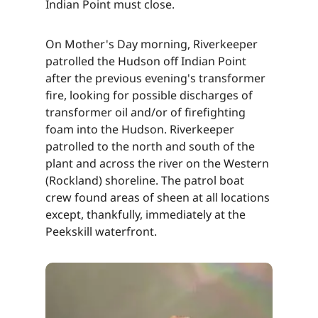
Indian Point must close.​​​​‌ ‍ ​‍​‍‌‍ ‌ ​‍‌‍‍‌‌‍‌ ‌‍‍‌‌‍ ‍​‍​‍​ ‍‍​‍​‍‌ ​ ‌‍​‌‌‍ ‍‌‍‍‌‌ ‌​‌ ‍‌​‍ ‍‌‍‍‌‌‍ ​‍​‍​‍ ​​‍​‍‌‍‍​‌ ​‍‌‍‌‌‌‍‌‍​‍​‍​ ‍‍​‍​‍‌‍‍​‌ ‌​‌ ‌​‌ ​​‌ ​ ​ ‍‍​‍ ​‍ ‌‍​ ‌‍ ‌‌ ​ ​‍ ‍‌‍ ‌‌‍​‌‌‍‍‌‌‍ ‍​‍ ‍​ ​‍​ ​​​ ​‍​ ‌​‌ ​‍‌‍‌‌‌‍‌​‌‍‌‌‌ ​ ‌‍‍‌‌‍‌ ‌‍ ‍​‍ ‍‌ ​‍‌‍‍‌‌ ‌‍‌‍‌‌‌ ​‍‌‍‍ ‌‍‌‌‌‍‌‌‌ ​​‌‍‌‌‌ ​‍​‍ ‍‌‍ ‌ ​‍‌‍‌ ​‍ ‌‍‍‌‌‍ ‍‌ ‌​‌‍‌‌‌‍ ‍‌ ‌​​‍ ‌‍‌‌‌‍‌​‌‍‍‌‌ ‌​​‍ ‌‍ ‌‌‍ ‌‍‌​‌‍‌‌​ ‌‌ ​​‌ ​‍‌‍‌‌‌ ​ ‌‍‌‌‌‍ ‍‌ ‌​‌‍​‌‌ ‌​‌‍‍‌‌‍ ‌‍ ‍​ ‍ ‌‍‍‌‌‍‌​​ ‌​ ‌​​ ‍​‌‍​‌​ ‌‌‌‍​ ​ ‌​​ ‌ ‌‍‌​​‍ ‌​ ‍‌​ ‍​‌‍‌‍​ ‌‍​‍ ‌​ ‌​‌‍‌‌​ ‍​‌‍‌‍​‍ ‌​ ‍‌​ ​‌​ ‌ ​ ‌ ​‍ ‌​ ‌‍‌‍‌​‌‍‌‍​ ‌​‌‍‌‌​ ​‌‌‍​‌​ ‍​​ ‍​​ ‍‌‌‍​ ‌‍​‌​ ‍ ‌ ‌​‌ ‍‌‌ ​​‌‍‌‌​ ‌‌‍​‌‌ ​‍‌ ‌​‌‍‍‌‌‍​ ‌‍ ​‌‍‌‌​ ‍ ‌ ​​‌‍​‌‌ ‌​‌‍‍​​ ‌‌‍​ ‌‍ ‌‍ ‍‌ ‌​‌‍‌‌‌‍ ‍‌ ‌​​‍‌‌​ ‌‌‌​​‍‌‌ ‌‍‍ ‌‍‌‌‌ ‍‌​‍‌‌​ ​ ‌​‌​​‍‌‌​ ​ ‌​‌​​‍‌‌​ ​‍​ ​‍​ ‍​‌‍​‍‌‍​ ‌‍‌‍‌‍‌‍​ ​ ‌‍‌​​ ‌‌‌‍‌‍‌‍‌​​ ​ ‌‍‌‍​‍‌‌​ ​‍​ ​‍​‍‌‌​ ‌‌‌​‌​​‍ ‍‌‍​ ‌‍‍​‌‍‍‌‌‍ ​‌‍‌​‌ ​‍‌‍‌‌‌‍ ‍​‍‌‌​ ‌‌‌​​‍‌‌ ‌‍‍ ‌‍‌‌‌ ‍‌​‍‌‌​ ​ ‌​‌​​‍‌‌​ ​ ‌​‌​​‍‌‌​ ​‍​ ​‍​ ‍​‌‍​‍‌‍​ ‌‍‌‍‌‍‌‍​ ​ ‌‍‌​​ ‌‌‌‍‌‍‌‍‌​​ ​ ‌‍‌‍​ ​‌​‍‌‌​ ​‍​ ​‍​‍‌‌​ ‌‌‌​‌​​‍ ‍‌ ‌​‌‍‌‌‌ ‍​‌ ‌​​ ‌‍​‍‌‍​‌‌ ​ ‌‍‌‌‌‌‌‌‌ ​‍‌‍ ​​ ‌‌‍‍​‌ ‌​‌ ‌​‌ ​​‌ ​ ​‍‌‌​ ​ ‌​​‌​‍‌‌​ ​‍‌​‌‍​‍‌‌​ ​‍‌​‌‍‌‍​ ‌‍ ‌‌ ​ ​‍ ‍‌‍ ‌‌‍​‌‌‍‍‌‌‍ ‍​‍ ‍​ ​‍​ ​​​ ​‍​ ‌​‌ ​‍‌‍‌‌‌‍‌​‌‍‌‌‌ ​ ‌‍‍‌‌‍‌ ‌‍ ‍​‍ ‍‌ ​‍‌‍‍‌‌ ‌‍‌‍‌‌‌ ​‍‌‍‍ ‌‍‌‌‌‍‌‌‌ ​​‌‍‌‌‌ ​‍​‍ ‍‌‍ ‌ ​‍‌‍‌ ​‍‌‍‌‍‍‌‌‍‌​​ ‌​ ‌​​ ‍​‌‍​‌​ ‌‌‌‍​ ​ ‌​​ ‌ ‌‍‌​​‍ ‌​ ‍‌​ ‍​‌‍‌‍​ ‌‍​‍ ‌​ ‌​‌‍‌‌​ ‍​‌‍‌‍​‍ ‌​ ‍‌​ ​‌​ ‌ ​ ‌ ​‍ ‌​ ‌‍‌‍‌​‌‍‌‍​ ‌​‌‍‌‌​ ​‌‌‍​‌​ ‍​​ ‍​​ ‍‌‌‍​ ‌‍​‌​‍‌‍‌ ‌​‌ ‍‌‌ ​​‌‍‌‌​ ‌‌‍​‌‌ ​‍‌ ‌​‌‍‍‌‌‍​ ‌‍ ​‌‍‌‌​‍‌‍‌ ​​‌‍​‌‌ ‌​‌‍‍​​ ‌‌‍​ ‌‍ ‌‍ ‍‌ ‌​‌‍‌‌‌‍ ‍‌ ‌​​‍‌‌​ ‌‌‌​​‍‌‌ ‌‍‍ ‌‍‌‌‌ ‍‌​‍‌‌​ ​ ‌​‌​​‍‌‌​ ​ ‌​‌​​‍‌‌​ ​‍​ ​‍​ ‍​‌‍​‍‌‍​ ‌‍‌‍‌‍‌‍​ ​ ‌‍‌​​ ‌‌‌‍‌‍‌‍‌​​ ​ ‌‍‌‍​‍‌‌​ ​‍​ ​‍​‍‌‌​ ‌‌‌​‌​​‍ ‍‌‍​ ‌‍‍​‌‍‍‌‌‍ ​‌‍‌​‌ ​‍‌‍‌‌‌‍ ‍​‍‌‌​ ‌‌‌​​‍‌‌ ‌‍‍ ‌‍‌‌‌ ‍‌​‍‌‌​ ​ ‌​‌​​‍‌‌​ ​ ‌​‌​​‍‌‌​ ​‍​ ​‍​ ‍​‌‍​‍‌‍​ ‌‍‌‍‌‍‌‍​ ​ ‌‍‌​​ ‌‌‌‍‌‍‌‍‌​​ ​ ‌‍‌‍​ ​‌​‍‌‌​ ​‍​ ​‍​‍‌‌​ ‌‌‌​‌​​‍ ‍‌ ‌​‌‍‌‌‌ ‍​‌ ‌​​‍‌‍‌ ​​‌‍‌‌‌ ​‍‌ ​ ‌ ​​‌‍‌‌‌‍​ ‌ ‌​‌‍‍‌‌ ‌‍‌‍‌‌​ ‌‌ ​​‌ ‌‌‌‍​‍‌‍ ​‌‍‍‌‌ ​ ‌‍‍​‌‍‌‌‌‍‌​​‍​‍‌ ‌
On Mother's Day morning, Riverkeeper
patrolled the Hudson off Indian Point
after the previous evening's transformer
fire, looking for possible discharges of
transformer oil and/or of firefighting
foam into the Hudson. Riverkeeper
patrolled to the north and south of the
plant and across the river on the Western
(Rockland) shoreline. The patrol boat
crew found areas of sheen at all locations
except, thankfully, immediately at the
Peekskill waterfront.​​​​‌ ‍ ​‍​‍‌‍ ‌ ​‍‌‍‍‌‌‍‌ ‌‍‍‌‌‍ ‍​‍​‍​ ‍‍​‍​‍‌ ​ ‌‍​‌‌‍ ‍‌‍‍‌‌ ‌​‌ ‍‌​‍ ‍‌‍‍‌‌‍ ​‍​‍​‍ ​​‍​‍‌‍‍​‌ ​‍‌‍‌‌‌‍‌‍​‍​‍​ ‍‍​‍​‍‌‍‍​‌ ‌​‌ ‌​‌ ​​‌ ​ ​ ‍‍​‍ ​‍ ‌‍​ ‌‍ ‌‌ ​ ​‍ ‍‌‍ ‌‌‍​‌‌‍‍‌‌‍ ‍​‍ ‍​ ​‍​ ​​​ ​‍​ ‌​‌ ​‍‌‍‌‌‌‍‌​‌‍‌‌‌ ​ ‌‍‍‌‌‍‌ ‌‍ ‍​‍ ‍‌ ​‍‌‍‍‌‌ ‌‍‌‍‌‌‌ ​‍‌‍‍ ‌‍‌‌‌‍‌‌‌ ​​‌‍‌‌‌ ​‍​‍ ‍‌‍ ‌ ​‍‌‍‌ ​‍ ‌‍‍‌‌‍ ‍‌ ‌​‌‍‌‌‌‍ ‍‌ ‌​​‍ ‌‍‌‌‌‍‌​‌‍‍‌‌ ‌​​‍ ‌‍ ‌‌‍ ‌‍‌​‌‍‌‌​ ‌‌ ​​‌ ​‍‌‍‌‌‌ ​ ‌‍‌‌‌‍ ‍‌ ‌​‌‍​‌‌ ‌​‌‍‍‌‌‍ ‌‍ ‍​ ‍ ‌‍‍‌‌‍‌​​ ‌​ ‌​​ ‍​‌‍​‌​ ‌‌‌‍​ ​ ‌​​ ‌ ‌‍‌​​‍ ‌​ ‍‌​ ‍​‌‍‌‍​ ‌‍​‍ ‌​ ‌​‌‍‌‌​ ‍​‌‍‌‍​‍ ‌​ ‍‌​ ​‌​ ‌ ​ ‌ ​‍ ‌​ ‌‍‌‍‌​‌‍‌‍​ ‌​‌‍‌‌​ ​‌‌‍​‌​ ‍​​ ‍​​ ‍‌‌‍​ ‌‍​‌​ ‍ ‌ ‌​‌ ‍‌‌ ​​‌‍‌‌​ ‌‌‍​‌‌ ​‍‌ ‌​‌‍‍‌‌‍​ ‌‍ ​‌‍‌‌​ ‍ ‌ ​​‌‍​‌‌ ‌​‌‍‍​​ ‌‌‍​ ‌‍ ‌‍ ‍‌ ‌​‌‍‌‌‌‍ ‍‌ ‌​​‍‌‌​ ‌‌‌​​‍‌‌ ‌‍‍ ‌‍‌‌‌ ‍‌​‍‌‌​ ​ ‌​‌​​‍‌‌​ ​ ‌​‌​​‍‌‌​ ​‍​ ​‍‌‍​‌​ ‌ ‌‍​‍‌‍​‌‌‍‌‍​ ‌​‌‍​ ​ ​‌‌‍‌​‌‍​‍​ ‍​‌‍​‌​‍‌‌​ ​‍​ ​‍​‍‌‌​ ‌‌‌​‌​​‍ ‍‌‍​ ‌‍‍​‌‍‍‌‌‍ ​‌‍‌​‌ ​‍‌‍‌‌‌‍ ‍​‍‌‌​ ‌‌‌​​‍‌‌ ‌‍‍ ‌‍‌‌‌ ‍‌​‍‌‌​ ​ ‌​‌​​‍‌‌​ ​ ‌​‌​​‍‌‌​ ​‍​ ​‍‌‍​‌​ ‌ ‌‍​‍‌‍​‌‌‍‌‍​ ‌​‌‍​ ​ ​‌‌‍‌​‌‍​‍​ ‍​‌‍​‌​ ​​​‍‌‌​ ​‍​ ​‍​‍‌‌​ ‌‌‌​‌​​‍ ‍‌ ‌​‌‍‌‌‌ ‍​‌ ‌​​ ‌‍​‍‌‍​‌‌ ​ ‌‍‌‌‌‌‌‌‌ ​‍‌‍ ​​ ‌‌‍‍​‌ ‌​‌ ‌​‌ ​​‌ ​ ​‍‌‌​ ​ ‌​​‌​‍‌‌​ ​‍‌​‌‍​‍‌‌​ ​‍‌​‌‍‌‍​ ‌‍ ‌‌ ​ ​‍ ‍‌‍ ‌‌‍​‌‌‍‍‌‌‍ ‍​‍ ‍​ ​‍​ ​​​ ​‍​ ‌​‌ ​‍‌‍‌‌‌‍‌​‌‍‌‌‌ ​ ‌‍‍‌‌‍‌ ‌‍ ‍​‍ ‍‌ ​‍‌‍‍‌‌ ‌‍‌‍‌‌‌ ​‍‌‍‍ ‌‍‌‌‌‍‌‌‌ ​​‌‍‌‌‌ ​‍​‍ ‍‌‍ ‌ ​‍‌‍‌ ​‍‌‍‌‍‍‌‌‍‌​​ ‌​ ‌​​ ‍​‌‍​‌​ ‌‌‌‍​ ​ ‌​​ ‌ ‌‍‌​​‍ ‌​ ‍‌​ ‍​‌‍‌‍​ ‌‍​‍ ‌​ ‌​‌‍‌‌​ ‍​‌‍‌‍​‍ ‌​ ‍‌​ ​‌​ ‌ ​ ‌ ​‍ ‌​ ‌‍‌‍‌​‌‍‌‍​ ‌​‌‍‌‌​ ​‌‌‍​‌​ ‍​​ ‍​​ ‍‌‌‍​ ‌‍​‌​‍‌‍‌ ‌​‌ ‍‌‌ ​​‌‍‌‌​ ‌‌‍​‌‌ ​‍‌ ‌​‌‍‍‌‌‍​ ‌‍ ​‌‍‌‌​‍‌‍‌ ​​‌‍​‌‌ ‌​‌‍‍​​ ‌‌‍​ ‌‍ ‌‍ ‍‌ ‌​‌‍‌‌‌‍ ‍‌ ‌​​‍‌‌​ ‌‌‌​​‍‌‌ ‌‍‍ ‌‍‌‌‌ ‍‌​‍‌‌​ ​ ‌​‌​​‍‌‌​ ​ ‌​‌​​‍‌‌​ ​‍​ ​‍‌‍​‌​ ‌ ‌‍​‍‌‍​‌‌‍‌‍​ ‌​‌‍​ ​ ​‌‌‍‌​‌‍​‍​ ‍​‌‍​‌​‍‌‌​ ​‍​ ​‍​‍‌‌​ ‌‌‌​‌​​‍ ‍‌‍​ ‌‍‍​‌‍‍‌‌‍ ​‌‍‌​‌ ​‍‌‍‌‌‌‍ ‍​‍‌‌​ ‌‌‌​​‍‌‌ ‌‍‍ ‌‍‌‌‌ ‍‌​‍‌‌​ ​ ‌​‌​​‍‌‌​ ​ ‌​‌​​‍‌‌​ ​‍​ ​‍‌‍​‌​ ‌ ‌‍​‍‌‍​‌‌‍‌‍​ ‌​‌‍​ ​ ​‌‌‍‌​‌‍​‍​ ‍​‌‍​‌​ ​​​‍‌‌​ ​‍​ ​‍​‍‌‌​ ‌‌‌​‌​​‍ ‍‌ ‌​‌‍‌‌‌ ‍​‌ ‌​​‍‌‍‌ ​​‌‍‌‌‌ ​‍‌ ​ ‌ ​​‌‍‌‌‌‍​ ‌ ‌​‌‍‍‌‌ ‌‍‌‍‌‌​ ‌‌ ​​‌ ‌‌‌‍​‍‌‍ ​‌‍‍‌‌ ​ ‌‍‍​‌‍‌‌‌‍‌​​‍​‍‌ ‌