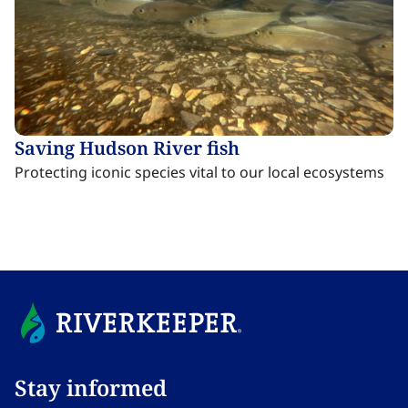
Saving Hudson River fish​​​​‌ ‍ ​‍​‍‌‍ ‌ ​‍‌‍‍‌‌‍‌ ‌‍‍‌‌‍ ‍​‍​‍​ ‍‍​‍​‍‌ ​ ‌‍​‌‌‍ ‍‌‍‍‌‌ ‌​‌ ‍‌​‍ ‍‌‍‍‌‌‍ ​‍​‍​‍ ​​‍​‍‌‍‍​‌ ​‍‌‍‌‌‌‍‌‍​‍​‍​ ‍‍​‍​‍‌‍‍​‌ ‌​‌ ‌​‌ ​​‌ ​ ​ ‍‍​‍ ​‍ ‌‍​ ‌‍ ‌‌ ​ ​‍ ‍‌‍ ‌‌‍​‌‌‍‍‌‌‍ ‍​‍ ‍​ ​‍​ ​​​ ​‍​ ‌​‌ ​‍‌‍‌‌‌‍‌​‌‍‌‌‌ ​ ‌‍‍‌‌‍‌ ‌‍ ‍​‍ ‍‌ ​‍‌‍‍‌‌ ‌‍‌‍‌‌‌ ​‍‌‍‍ ‌‍‌‌‌‍‌‌‌ ​​‌‍‌‌‌ ​‍​‍ ‍‌‍ ‌ ​‍‌‍‌ ​‍ ‌‍‍‌‌‍ ‍‌ ‌​‌‍‌‌‌‍ ‍‌ ‌​​‍ ‌‍‌‌‌‍‌​‌‍‍‌‌ ‌​​‍ ‌‍ ‌‌‍ ‌‍‌​‌‍‌‌​ ‌‌ ​​‌ ​‍‌‍‌‌‌ ​ ‌‍‌‌‌‍ ‍‌ ‌​‌‍​‌‌ ‌​‌‍‍‌‌‍ ‌‍ ‍​ ‍ ‌‍‍‌‌‍‌​​ ‌‌‍​ ​ ​ ‌‍​‌​ ‌ ‌‍‌​​ ‌​​ ‌ ‌‍​‌​‍ ‌​ ​ ‌‍‌‍​ ‍‌​ ‌‍​‍ ‌​ ‌​‌‍​‌‌‍​‌‌‍‌‍​‍ ‌​ ‍‌​ ​‌​ ‍‌‌‍​‍​‍ ‌‌‍‌​‌‍​ ‌‍‌‌‌‍​‍​ ​‍​ ​‍​ ​​​ ‌ ‌‍​ ‌‍​‍‌‍‌​​ ​‍​ ‍ ‌ ‌​‌ ‍‌‌ ​​‌‍‌‌​ ‌‌‍​ ‌‍​‌‌‍ ‌‌ ​​‌‍​‌‌‍‍‌‌‍‌ ‌‍ ‍​ ‍ ‌ ​​‌‍​‌‌ ‌​‌‍‍​​ ‌‌ ‌​‌‍‍‌‌ ‌​‌‍ ​‌‍‌‌​ ‌‍​‍‌‍​‌‌ ​ ‌‍‌‌‌‌‌‌‌ ​‍‌‍ ​​ ‌‌‍‍​‌ ‌​‌ ‌​‌ ​​‌ ​ ​‍‌‌​ ​ ‌​​‌​‍‌‌​ ​‍‌​‌‍​‍‌‌​ ​‍‌​‌‍‌‍​ ‌‍ ‌‌ ​ ​‍ ‍‌‍ ‌‌‍​‌‌‍‍‌‌‍ ‍​‍ ‍​ ​‍​ ​​​ ​‍​ ‌​‌ ​‍‌‍‌‌‌‍‌​‌‍‌‌‌ ​ ‌‍‍‌‌‍‌ ‌‍ ‍​‍ ‍‌ ​‍‌‍‍‌‌ ‌‍‌‍‌‌‌ ​‍‌‍‍ ‌‍‌‌‌‍‌‌‌ ​​‌‍‌‌‌ ​‍​‍ ‍‌‍ ‌ ​‍‌‍‌ ​‍‌‍‌‍‍‌‌‍‌​​ ‌‌‍​ ​ ​ ‌‍​‌​ ‌ ‌‍‌​​ ‌​​ ‌ ‌‍​‌​‍ ‌​ ​ ‌‍‌‍​ ‍‌​ ‌‍​‍ ‌​ ‌​‌‍​‌‌‍​‌‌‍‌‍​‍ ‌​ ‍‌​ ​‌​ ‍‌‌‍​‍​‍ ‌‌‍‌​‌‍​ ‌‍‌‌‌‍​‍​ ​‍​ ​‍​ ​​​ ‌ ‌‍​ ‌‍​‍‌‍‌​​ ​‍​‍‌‍‌ ‌​‌ ‍‌‌ ​​‌‍‌‌​ ‌‌‍​ ‌‍​‌‌‍ ‌‌ ​​‌‍​‌‌‍‍‌‌‍‌ ‌‍ ‍​‍‌‍‌ ​​‌‍​‌‌ ‌​‌‍‍​​ ‌‌ ‌​‌‍‍‌‌ ‌​‌‍ ​‌‍‌‌​‍‌‍‌ ​​‌‍‌‌‌ ​‍‌ ​ ‌ ​​‌‍‌‌‌‍​ ‌ ‌​‌‍‍‌‌ ‌‍‌‍‌‌​ ‌‌ ​​‌ ‌‌‌‍​‍‌‍ ​‌‍‍‌‌ ​ ‌‍‍​‌‍‌‌‌‍‌​​‍​‍‌ ‌
Protecting iconic species vital to our local ecosystems​​​​‌ ‍ ​‍​‍‌‍ ‌ ​‍‌‍‍‌‌‍‌ ‌‍‍‌‌‍ ‍​‍​‍​ ‍‍​‍​‍‌ ​ ‌‍​‌‌‍ ‍‌‍‍‌‌ ‌​‌ ‍‌​‍ ‍‌‍‍‌‌‍ ​‍​‍​‍ ​​‍​‍‌‍‍​‌ ​‍‌‍‌‌‌‍‌‍​‍​‍​ ‍‍​‍​‍‌‍‍​‌ ‌​‌ ‌​‌ ​​‌ ​ ​ ‍‍​‍ ​‍ ‌‍​ ‌‍ ‌‌ ​ ​‍ ‍‌‍ ‌‌‍​‌‌‍‍‌‌‍ ‍​‍ ‍​ ​‍​ ​​​ ​‍​ ‌​‌ ​‍‌‍‌‌‌‍‌​‌‍‌‌‌ ​ ‌‍‍‌‌‍‌ ‌‍ ‍​‍ ‍‌ ​‍‌‍‍‌‌ ‌‍‌‍‌‌‌ ​‍‌‍‍ ‌‍‌‌‌‍‌‌‌ ​​‌‍‌‌‌ ​‍​‍ ‍‌‍ ‌ ​‍‌‍‌ ​‍ ‌‍‍‌‌‍ ‍‌ ‌​‌‍‌‌‌‍ ‍‌ ‌​​‍ ‌‍‌‌‌‍‌​‌‍‍‌‌ ‌​​‍ ‌‍ ‌‌‍ ‌‍‌​‌‍‌‌​ ‌‌ ​​‌ ​‍‌‍‌‌‌ ​ ‌‍‌‌‌‍ ‍‌ ‌​‌‍​‌‌ ‌​‌‍‍‌‌‍ ‌‍ ‍​ ‍ ‌‍‍‌‌‍‌​​ ‌‌‍​ ​ ​ ‌‍​‌​ ‌ ‌‍‌​​ ‌​​ ‌ ‌‍​‌​‍ ‌​ ​ ‌‍‌‍​ ‍‌​ ‌‍​‍ ‌​ ‌​‌‍​‌‌‍​‌‌‍‌‍​‍ ‌​ ‍‌​ ​‌​ ‍‌‌‍​‍​‍ ‌‌‍‌​‌‍​ ‌‍‌‌‌‍​‍​ ​‍​ ​‍​ ​​​ ‌ ‌‍​ ‌‍​‍‌‍‌​​ ​‍​ ‍ ‌ ‌​‌ ‍‌‌ ​​‌‍‌‌​ ‌‌‍​ ‌‍​‌‌‍ ‌‌ ​​‌‍​‌‌‍‍‌‌‍‌ ‌‍ ‍​ ‍ ‌ ​​‌‍​‌‌ ‌​‌‍‍​​ ‌‌ ​ ‌‍‍​‌‍ ‌ ​‍‌ ‌​‌​‌​‌‍‌‌‌ ​ ‌‍​ ‌ ​‍‌‍‍‌‌ ​​‌ ‌​‌‍‍‌‌‍ ‌‍ ‍​ ‌‍​‍‌‍​‌‌ ​ ‌‍‌‌‌‌‌‌‌ ​‍‌‍ ​​ ‌‌‍‍​‌ ‌​‌ ‌​‌ ​​‌ ​ ​‍‌‌​ ​ ‌​​‌​‍‌‌​ ​‍‌​‌‍​‍‌‌​ ​‍‌​‌‍‌‍​ ‌‍ ‌‌ ​ ​‍ ‍‌‍ ‌‌‍​‌‌‍‍‌‌‍ ‍​‍ ‍​ ​‍​ ​​​ ​‍​ ‌​‌ ​‍‌‍‌‌‌‍‌​‌‍‌‌‌ ​ ‌‍‍‌‌‍‌ ‌‍ ‍​‍ ‍‌ ​‍‌‍‍‌‌ ‌‍‌‍‌‌‌ ​‍‌‍‍ ‌‍‌‌‌‍‌‌‌ ​​‌‍‌‌‌ ​‍​‍ ‍‌‍ ‌ ​‍‌‍‌ ​‍‌‍‌‍‍‌‌‍‌​​ ‌‌‍​ ​ ​ ‌‍​‌​ ‌ ‌‍‌​​ ‌​​ ‌ ‌‍​‌​‍ ‌​ ​ ‌‍‌‍​ ‍‌​ ‌‍​‍ ‌​ ‌​‌‍​‌‌‍​‌‌‍‌‍​‍ ‌​ ‍‌​ ​‌​ ‍‌‌‍​‍​‍ ‌‌‍‌​‌‍​ ‌‍‌‌‌‍​‍​ ​‍​ ​‍​ ​​​ ‌ ‌‍​ ‌‍​‍‌‍‌​​ ​‍​‍‌‍‌ ‌​‌ ‍‌‌ ​​‌‍‌‌​ ‌‌‍​ ‌‍​‌‌‍ ‌‌ ​​‌‍​‌‌‍‍‌‌‍‌ ‌‍ ‍​‍‌‍‌ ​​‌‍​‌‌ ‌​‌‍‍​​ ‌‌ ​ ‌‍‍​‌‍ ‌ ​‍‌ ‌​‌​‌​‌‍‌‌‌ ​ ‌‍​ ‌ ​‍‌‍‍‌‌ ​​‌ ‌​‌‍‍‌‌‍ ‌‍ ‍​‍‌‍‌ ​​‌‍‌‌‌ ​‍‌ ​ ‌ ​​‌‍‌‌‌‍​ ‌ ‌​‌‍‍‌‌ ‌‍‌‍‌‌​ ‌‌ ​​‌ ‌‌‌‍​‍‌‍ ​‌‍‍‌‌ ​ ‌‍‍​‌‍‌‌‌‍‌​​‍​‍‌ ‌
Stay informed​​​​‌ ‍ ​‍​‍‌‍ ‌ ​‍‌‍‍‌‌‍‌ ‌‍‍‌‌‍ ‍​‍​‍​ ‍‍​‍​‍‌ ​ ‌‍​‌‌‍ ‍‌‍‍‌‌ ‌​‌ ‍‌​‍ ‍‌‍‍‌‌‍ ​‍​‍​‍ ​​‍​‍‌‍‍​‌ ​‍‌‍‌‌‌‍‌‍​‍​‍​ ‍‍​‍​‍‌‍‍​‌ ‌​‌ ‌​‌ ​​‌ ​ ​ ‍‍​‍ ​‍ ‌‍​ ‌‍ ‌‌ ​ ​‍ ‍‌‍ ‌‌‍​‌‌‍‍‌‌‍ ‍​‍ ‍​ ​‍​ ​​​ ​‍​ ‌​‌ ​‍‌‍‌‌‌‍‌​‌‍‌‌‌ ​ ‌‍‍‌‌‍‌ ‌‍ ‍​‍ ‍‌ ​‍‌‍‍‌‌ ‌‍‌‍‌‌‌ ​‍‌‍‍ ‌‍‌‌‌‍‌‌‌ ​​‌‍‌‌‌ ​‍​‍ ‍‌‍ ‌ ​‍‌‍‌ ​‍ ‌‍‍‌‌‍ ‍‌ ‌​‌‍‌‌‌‍ ‍‌ ‌​​‍ ‌‍‌‌‌‍‌​‌‍‍‌‌ ‌​​‍ ‌‍ ‌‌‍ ‌‍‌​‌‍‌‌​ ‌‌ ​​‌ ​‍‌‍‌‌‌ ​ ‌‍‌‌‌‍ ‍‌ ‌​‌‍​‌‌ ‌​‌‍‍‌‌‍ ‌‍ ‍​ ‍ ‌‍‍‌‌‍‌​​ ‌‌‍‌‍‌‍ ‌‍ ‌ ‌​‌‍‌‌‌ ​‍​ ‍ ‌ ‌​‌ ‍‌‌ ​​‌‍‌‌​ ‌‌‍‌‍‌‍ ‌‍ ‌ ‌​‌‍‌‌‌ ​‍​ ‍ ‌ ​​‌‍​‌‌ ‌​‌‍‍​​ ‌‌‍ ‍‌‍‌‌‌ ‌ ‌ ​ ‌‍ ​‌‍‌‌‌ ‌​‌ ‌​‌‍‌‌‌ ​‍​‍ ‍‌ ‌​‌‍‍‌‌ ‌​‌‍ ​‌‍‌‌​ ‌‍​‍‌‍​‌‌ ​ ‌‍‌‌‌‌‌‌‌ ​‍‌‍ ​​ ‌‌‍‍​‌ ‌​‌ ‌​‌ ​​‌ ​ ​‍‌‌​ ​ ‌​​‌​‍‌‌​ ​‍‌​‌‍​‍‌‌​ ​‍‌​‌‍‌‍​ ‌‍ ‌‌ ​ ​‍ ‍‌‍ ‌‌‍​‌‌‍‍‌‌‍ ‍​‍ ‍​ ​‍​ ​​​ ​‍​ ‌​‌ ​‍‌‍‌‌‌‍‌​‌‍‌‌‌ ​ ‌‍‍‌‌‍‌ ‌‍ ‍​‍ ‍‌ ​‍‌‍‍‌‌ ‌‍‌‍‌‌‌ ​‍‌‍‍ ‌‍‌‌‌‍‌‌‌ ​​‌‍‌‌‌ ​‍​‍ ‍‌‍ ‌ ​‍‌‍‌ ​‍‌‍‌‍‍‌‌‍‌​​ ‌‌‍‌‍‌‍ ‌‍ ‌ ‌​‌‍‌‌‌ ​‍​‍‌‍‌ ‌​‌ ‍‌‌ ​​‌‍‌‌​ ‌‌‍‌‍‌‍ ‌‍ ‌ ‌​‌‍‌‌‌ ​‍​‍‌‍‌ ​​‌‍​‌‌ ‌​‌‍‍​​ ‌‌‍ ‍‌‍‌‌‌ ‌ ‌ ​ ‌‍ ​‌‍‌‌‌ ‌​‌ ‌​‌‍‌‌‌ ​‍​‍ ‍‌ ‌​‌‍‍‌‌ ‌​‌‍ ​‌‍‌‌​‍‌‍‌ ​​‌‍‌‌‌ ​‍‌ ​ ‌ ​​‌‍‌‌‌‍​ ‌ ‌​‌‍‍‌‌ ‌‍‌‍‌‌​ ‌‌ ​​‌ ‌‌‌‍​‍‌‍ ​‌‍‍‌‌ ​ ‌‍‍​‌‍‌‌‌‍‌​​‍​‍‌ ‌