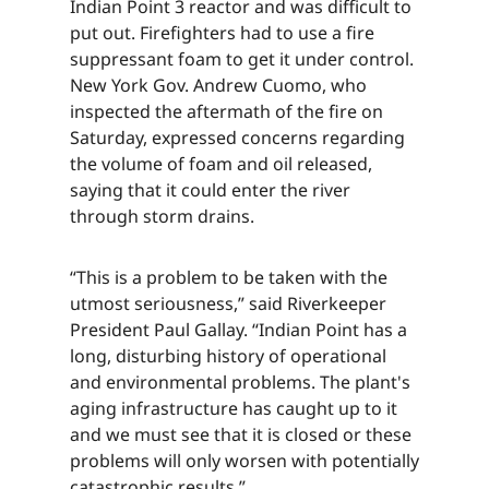
Indian Point 3 reactor and was difficult to
put out. Firefighters had to use a fire
suppressant foam to get it under control.
New York Gov. Andrew Cuomo, who
inspected the aftermath of the fire on
Saturday, expressed concerns regarding
the volume of foam and oil released,
saying that it could enter the river
through storm drains.​​​​‌ ‍ ​‍​‍‌‍ ‌ ​‍‌‍‍‌‌‍‌ ‌‍‍‌‌‍ ‍​‍​‍​ ‍‍​‍​‍‌ ​ ‌‍​‌‌‍ ‍‌‍‍‌‌ ‌​‌ ‍‌​‍ ‍‌‍‍‌‌‍ ​‍​‍​‍ ​​‍​‍‌‍‍​‌ ​‍‌‍‌‌‌‍‌‍​‍​‍​ ‍‍​‍​‍‌‍‍​‌ ‌​‌ ‌​‌ ​​‌ ​ ​ ‍‍​‍ ​‍ ‌‍​ ‌‍ ‌‌ ​ ​‍ ‍‌‍ ‌‌‍​‌‌‍‍‌‌‍ ‍​‍ ‍​ ​‍​ ​​​ ​‍​ ‌​‌ ​‍‌‍‌‌‌‍‌​‌‍‌‌‌ ​ ‌‍‍‌‌‍‌ ‌‍ ‍​‍ ‍‌ ​‍‌‍‍‌‌ ‌‍‌‍‌‌‌ ​‍‌‍‍ ‌‍‌‌‌‍‌‌‌ ​​‌‍‌‌‌ ​‍​‍ ‍‌‍ ‌ ​‍‌‍‌ ​‍ ‌‍‍‌‌‍ ‍‌ ‌​‌‍‌‌‌‍ ‍‌ ‌​​‍ ‌‍‌‌‌‍‌​‌‍‍‌‌ ‌​​‍ ‌‍ ‌‌‍ ‌‍‌​‌‍‌‌​ ‌‌ ​​‌ ​‍‌‍‌‌‌ ​ ‌‍‌‌‌‍ ‍‌ ‌​‌‍​‌‌ ‌​‌‍‍‌‌‍ ‌‍ ‍​ ‍ ‌‍‍‌‌‍‌​​ ‌​ ‌​​ ‍​‌‍​‌​ ‌‌‌‍​ ​ ‌​​ ‌ ‌‍‌​​‍ ‌​ ‍‌​ ‍​‌‍‌‍​ ‌‍​‍ ‌​ ‌​‌‍‌‌​ ‍​‌‍‌‍​‍ ‌​ ‍‌​ ​‌​ ‌ ​ ‌ ​‍ ‌​ ‌‍‌‍‌​‌‍‌‍​ ‌​‌‍‌‌​ ​‌‌‍​‌​ ‍​​ ‍​​ ‍‌‌‍​ ‌‍​‌​ ‍ ‌ ‌​‌ ‍‌‌ ​​‌‍‌‌​ ‌‌‍​‌‌ ​‍‌ ‌​‌‍‍‌‌‍​ ‌‍ ​‌‍‌‌​ ‍ ‌ ​​‌‍​‌‌ ‌​‌‍‍​​ ‌‌‍​ ‌‍ ‌‍ ‍‌ ‌​‌‍‌‌‌‍ ‍‌ ‌​​‍‌‌​ ‌‌‌​​‍‌‌ ‌‍‍ ‌‍‌‌‌ ‍‌​‍‌‌​ ​ ‌​‌​​‍‌‌​ ​ ‌​‌​​‍‌‌​ ​‍​ ​‍‌‍‌​​ ‌‍​ ​ ‌‍​‌‌‍​‌‌‍​‌​ ​‍​ ​‍​ ‌​‌‍​‍‌‍‌‌​ ‍​​‍‌‌​ ​‍​ ​‍​‍‌‌​ ‌‌‌​‌​​‍ ‍‌‍​ ‌‍‍​‌‍‍‌‌‍ ​‌‍‌​‌ ​‍‌‍‌‌‌‍ ‍​‍‌‌​ ‌‌‌​​‍‌‌ ‌‍‍ ‌‍‌‌‌ ‍‌​‍‌‌​ ​ ‌​‌​​‍‌‌​ ​ ‌​‌​​‍‌‌​ ​‍​ ​‍‌‍‌​​ ‌‍​ ​ ‌‍​‌‌‍​‌‌‍​‌​ ​‍​ ​‍​ ‌​‌‍​‍‌‍‌‌​ ‍​​ ​​​‍‌‌​ ​‍​ ​‍​‍‌‌​ ‌‌‌​‌​​‍ ‍‌ ‌​‌‍‌‌‌ ‍​‌ ‌​​ ‌‍​‍‌‍​‌‌ ​ ‌‍‌‌‌‌‌‌‌ ​‍‌‍ ​​ ‌‌‍‍​‌ ‌​‌ ‌​‌ ​​‌ ​ ​‍‌‌​ ​ ‌​​‌​‍‌‌​ ​‍‌​‌‍​‍‌‌​ ​‍‌​‌‍‌‍​ ‌‍ ‌‌ ​ ​‍ ‍‌‍ ‌‌‍​‌‌‍‍‌‌‍ ‍​‍ ‍​ ​‍​ ​​​ ​‍​ ‌​‌ ​‍‌‍‌‌‌‍‌​‌‍‌‌‌ ​ ‌‍‍‌‌‍‌ ‌‍ ‍​‍ ‍‌ ​‍‌‍‍‌‌ ‌‍‌‍‌‌‌ ​‍‌‍‍ ‌‍‌‌‌‍‌‌‌ ​​‌‍‌‌‌ ​‍​‍ ‍‌‍ ‌ ​‍‌‍‌ ​‍‌‍‌‍‍‌‌‍‌​​ ‌​ ‌​​ ‍​‌‍​‌​ ‌‌‌‍​ ​ ‌​​ ‌ ‌‍‌​​‍ ‌​ ‍‌​ ‍​‌‍‌‍​ ‌‍​‍ ‌​ ‌​‌‍‌‌​ ‍​‌‍‌‍​‍ ‌​ ‍‌​ ​‌​ ‌ ​ ‌ ​‍ ‌​ ‌‍‌‍‌​‌‍‌‍​ ‌​‌‍‌‌​ ​‌‌‍​‌​ ‍​​ ‍​​ ‍‌‌‍​ ‌‍​‌​‍‌‍‌ ‌​‌ ‍‌‌ ​​‌‍‌‌​ ‌‌‍​‌‌ ​‍‌ ‌​‌‍‍‌‌‍​ ‌‍ ​‌‍‌‌​‍‌‍‌ ​​‌‍​‌‌ ‌​‌‍‍​​ ‌‌‍​ ‌‍ ‌‍ ‍‌ ‌​‌‍‌‌‌‍ ‍‌ ‌​​‍‌‌​ ‌‌‌​​‍‌‌ ‌‍‍ ‌‍‌‌‌ ‍‌​‍‌‌​ ​ ‌​‌​​‍‌‌​ ​ ‌​‌​​‍‌‌​ ​‍​ ​‍‌‍‌​​ ‌‍​ ​ ‌‍​‌‌‍​‌‌‍​‌​ ​‍​ ​‍​ ‌​‌‍​‍‌‍‌‌​ ‍​​‍‌‌​ ​‍​ ​‍​‍‌‌​ ‌‌‌​‌​​‍ ‍‌‍​ ‌‍‍​‌‍‍‌‌‍ ​‌‍‌​‌ ​‍‌‍‌‌‌‍ ‍​‍‌‌​ ‌‌‌​​‍‌‌ ‌‍‍ ‌‍‌‌‌ ‍‌​‍‌‌​ ​ ‌​‌​​‍‌‌​ ​ ‌​‌​​‍‌‌​ ​‍​ ​‍‌‍‌​​ ‌‍​ ​ ‌‍​‌‌‍​‌‌‍​‌​ ​‍​ ​‍​ ‌​‌‍​‍‌‍‌‌​ ‍​​ ​​​‍‌‌​ ​‍​ ​‍​‍‌‌​ ‌‌‌​‌​​‍ ‍‌ ‌​‌‍‌‌‌ ‍​‌ ‌​​‍‌‍‌ ​​‌‍‌‌‌ ​‍‌ ​ ‌ ​​‌‍‌‌‌‍​ ‌ ‌​‌‍‍‌‌ ‌‍‌‍‌‌​ ‌‌ ​​‌ ‌‌‌‍​‍‌‍ ​‌‍‍‌‌ ​ ‌‍‍​‌‍‌‌‌‍‌​​‍​‍‌ ‌
“This is a problem to be taken with the
utmost seriousness,” said Riverkeeper
President Paul Gallay. “Indian Point has a
long, disturbing history of operational
and environmental problems. The plant's
aging infrastructure has caught up to it
and we must see that it is closed or these
problems will only worsen with potentially
catastrophic results.”​​​​‌ ‍ ​‍​‍‌‍ ‌ ​‍‌‍‍‌‌‍‌ ‌‍‍‌‌‍ ‍​‍​‍​ ‍‍​‍​‍‌ ​ ‌‍​‌‌‍ ‍‌‍‍‌‌ ‌​‌ ‍‌​‍ ‍‌‍‍‌‌‍ ​‍​‍​‍ ​​‍​‍‌‍‍​‌ ​‍‌‍‌‌‌‍‌‍​‍​‍​ ‍‍​‍​‍‌‍‍​‌ ‌​‌ ‌​‌ ​​‌ ​ ​ ‍‍​‍ ​‍ ‌‍​ ‌‍ ‌‌ ​ ​‍ ‍‌‍ ‌‌‍​‌‌‍‍‌‌‍ ‍​‍ ‍​ ​‍​ ​​​ ​‍​ ‌​‌ ​‍‌‍‌‌‌‍‌​‌‍‌‌‌ ​ ‌‍‍‌‌‍‌ ‌‍ ‍​‍ ‍‌ ​‍‌‍‍‌‌ ‌‍‌‍‌‌‌ ​‍‌‍‍ ‌‍‌‌‌‍‌‌‌ ​​‌‍‌‌‌ ​‍​‍ ‍‌‍ ‌ ​‍‌‍‌ ​‍ ‌‍‍‌‌‍ ‍‌ ‌​‌‍‌‌‌‍ ‍‌ ‌​​‍ ‌‍‌‌‌‍‌​‌‍‍‌‌ ‌​​‍ ‌‍ ‌‌‍ ‌‍‌​‌‍‌‌​ ‌‌ ​​‌ ​‍‌‍‌‌‌ ​ ‌‍‌‌‌‍ ‍‌ ‌​‌‍​‌‌ ‌​‌‍‍‌‌‍ ‌‍ ‍​ ‍ ‌‍‍‌‌‍‌​​ ‌​ ‌​​ ‍​‌‍​‌​ ‌‌‌‍​ ​ ‌​​ ‌ ‌‍‌​​‍ ‌​ ‍‌​ ‍​‌‍‌‍​ ‌‍​‍ ‌​ ‌​‌‍‌‌​ ‍​‌‍‌‍​‍ ‌​ ‍‌​ ​‌​ ‌ ​ ‌ ​‍ ‌​ ‌‍‌‍‌​‌‍‌‍​ ‌​‌‍‌‌​ ​‌‌‍​‌​ ‍​​ ‍​​ ‍‌‌‍​ ‌‍​‌​ ‍ ‌ ‌​‌ ‍‌‌ ​​‌‍‌‌​ ‌‌‍​‌‌ ​‍‌ ‌​‌‍‍‌‌‍​ ‌‍ ​‌‍‌‌​ ‍ ‌ ​​‌‍​‌‌ ‌​‌‍‍​​ ‌‌‍​ ‌‍ ‌‍ ‍‌ ‌​‌‍‌‌‌‍ ‍‌ ‌​​‍‌‌​ ‌‌‌​​‍‌‌ ‌‍‍ ‌‍‌‌‌ ‍‌​‍‌‌​ ​ ‌​‌​​‍‌‌​ ​ ‌​‌​​‍‌‌​ ​‍​ ​‍​ ‌‌​ ‌‌‌‍​ ‌‍‌‌​ ‌​​ ‌‌‌‍‌‌‌‍​ ​ ‍‌​ ‌‍‌‍‌‌‌‍‌‌​‍‌‌​ ​‍​ ​‍​‍‌‌​ ‌‌‌​‌​​‍ ‍‌‍​ ‌‍‍​‌‍‍‌‌‍ ​‌‍‌​‌ ​‍‌‍‌‌‌‍ ‍​‍‌‌​ ‌‌‌​​‍‌‌ ‌‍‍ ‌‍‌‌‌ ‍‌​‍‌‌​ ​ ‌​‌​​‍‌‌​ ​ ‌​‌​​‍‌‌​ ​‍​ ​‍​ ‌‌​ ‌‌‌‍​ ‌‍‌‌​ ‌​​ ‌‌‌‍‌‌‌‍​ ​ ‍‌​ ‌‍‌‍‌‌‌‍‌‌​ ​​​‍‌‌​ ​‍​ ​‍​‍‌‌​ ‌‌‌​‌​​‍ ‍‌ ‌​‌‍‌‌‌ ‍​‌ ‌​​ ‌‍​‍‌‍​‌‌ ​ ‌‍‌‌‌‌‌‌‌ ​‍‌‍ ​​ ‌‌‍‍​‌ ‌​‌ ‌​‌ ​​‌ ​ ​‍‌‌​ ​ ‌​​‌​‍‌‌​ ​‍‌​‌‍​‍‌‌​ ​‍‌​‌‍‌‍​ ‌‍ ‌‌ ​ ​‍ ‍‌‍ ‌‌‍​‌‌‍‍‌‌‍ ‍​‍ ‍​ ​‍​ ​​​ ​‍​ ‌​‌ ​‍‌‍‌‌‌‍‌​‌‍‌‌‌ ​ ‌‍‍‌‌‍‌ ‌‍ ‍​‍ ‍‌ ​‍‌‍‍‌‌ ‌‍‌‍‌‌‌ ​‍‌‍‍ ‌‍‌‌‌‍‌‌‌ ​​‌‍‌‌‌ ​‍​‍ ‍‌‍ ‌ ​‍‌‍‌ ​‍‌‍‌‍‍‌‌‍‌​​ ‌​ ‌​​ ‍​‌‍​‌​ ‌‌‌‍​ ​ ‌​​ ‌ ‌‍‌​​‍ ‌​ ‍‌​ ‍​‌‍‌‍​ ‌‍​‍ ‌​ ‌​‌‍‌‌​ ‍​‌‍‌‍​‍ ‌​ ‍‌​ ​‌​ ‌ ​ ‌ ​‍ ‌​ ‌‍‌‍‌​‌‍‌‍​ ‌​‌‍‌‌​ ​‌‌‍​‌​ ‍​​ ‍​​ ‍‌‌‍​ ‌‍​‌​‍‌‍‌ ‌​‌ ‍‌‌ ​​‌‍‌‌​ ‌‌‍​‌‌ ​‍‌ ‌​‌‍‍‌‌‍​ ‌‍ ​‌‍‌‌​‍‌‍‌ ​​‌‍​‌‌ ‌​‌‍‍​​ ‌‌‍​ ‌‍ ‌‍ ‍‌ ‌​‌‍‌‌‌‍ ‍‌ ‌​​‍‌‌​ ‌‌‌​​‍‌‌ ‌‍‍ ‌‍‌‌‌ ‍‌​‍‌‌​ ​ ‌​‌​​‍‌‌​ ​ ‌​‌​​‍‌‌​ ​‍​ ​‍​ ‌‌​ ‌‌‌‍​ ‌‍‌‌​ ‌​​ ‌‌‌‍‌‌‌‍​ ​ ‍‌​ ‌‍‌‍‌‌‌‍‌‌​‍‌‌​ ​‍​ ​‍​‍‌‌​ ‌‌‌​‌​​‍ ‍‌‍​ ‌‍‍​‌‍‍‌‌‍ ​‌‍‌​‌ ​‍‌‍‌‌‌‍ ‍​‍‌‌​ ‌‌‌​​‍‌‌ ‌‍‍ ‌‍‌‌‌ ‍‌​‍‌‌​ ​ ‌​‌​​‍‌‌​ ​ ‌​‌​​‍‌‌​ ​‍​ ​‍​ ‌‌​ ‌‌‌‍​ ‌‍‌‌​ ‌​​ ‌‌‌‍‌‌‌‍​ ​ ‍‌​ ‌‍‌‍‌‌‌‍‌‌​ ​​​‍‌‌​ ​‍​ ​‍​‍‌‌​ ‌‌‌​‌​​‍ ‍‌ ‌​‌‍‌‌‌ ‍​‌ ‌​​‍‌‍‌ ​​‌‍‌‌‌ ​‍‌ ​ ‌ ​​‌‍‌‌‌‍​ ‌ ‌​‌‍‍‌‌ ‌‍‌‍‌‌​ ‌‌ ​​‌ ‌‌‌‍​‍‌‍ ​‌‍‍‌‌ ​ ‌‍‍​‌‍‌‌‌‍‌​​‍​‍‌ ‌