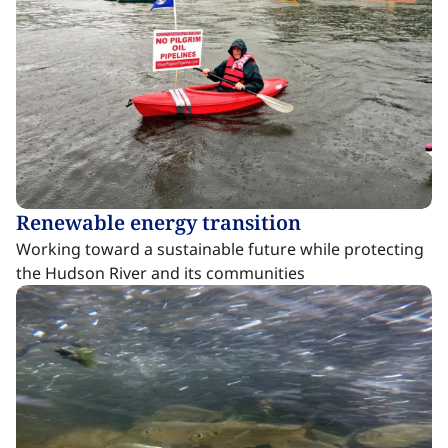
Renewable energy transition​​​​‌ ‍ ​‍​‍‌‍ ‌ ​‍‌‍‍‌‌‍‌ ‌‍‍‌‌‍ ‍​‍​‍​ ‍‍​‍​‍‌ ​ ‌‍​‌‌‍ ‍‌‍‍‌‌ ‌​‌ ‍‌​‍ ‍‌‍‍‌‌‍ ​‍​‍​‍ ​​‍​‍‌‍‍​‌ ​‍‌‍‌‌‌‍‌‍​‍​‍​ ‍‍​‍​‍‌‍‍​‌ ‌​‌ ‌​‌ ​​‌ ​ ​ ‍‍​‍ ​‍ ‌‍​ ‌‍ ‌‌ ​ ​‍ ‍‌‍ ‌‌‍​‌‌‍‍‌‌‍ ‍​‍ ‍​ ​‍​ ​​​ ​‍​ ‌​‌ ​‍‌‍‌‌‌‍‌​‌‍‌‌‌ ​ ‌‍‍‌‌‍‌ ‌‍ ‍​‍ ‍‌ ​‍‌‍‍‌‌ ‌‍‌‍‌‌‌ ​‍‌‍‍ ‌‍‌‌‌‍‌‌‌ ​​‌‍‌‌‌ ​‍​‍ ‍‌‍ ‌ ​‍‌‍‌ ​‍ ‌‍‍‌‌‍ ‍‌ ‌​‌‍‌‌‌‍ ‍‌ ‌​​‍ ‌‍‌‌‌‍‌​‌‍‍‌‌ ‌​​‍ ‌‍ ‌‌‍ ‌‍‌​‌‍‌‌​ ‌‌ ​​‌ ​‍‌‍‌‌‌ ​ ‌‍‌‌‌‍ ‍‌ ‌​‌‍​‌‌ ‌​‌‍‍‌‌‍ ‌‍ ‍​ ‍ ‌‍‍‌‌‍‌​​ ‌​ ‌​​ ​‌​ ​‍‌‍​‍‌‍​‌‌‍‌​​ ‍​‌‍‌​​‍ ‌‌‍​ ​ ‌‍​ ‌‌​ ‌‍​‍ ‌​ ‌​‌‍​ ‌‍​‍‌‍​‌​‍ ‌​ ‍‌‌‍​‍​ ​ ‌‍​ ​‍ ‌​ ‌‌​ ‍‌​ ​‍‌‍​ ‌‍‌‌‌‍​‍​ ​​​ ​‌‌‍​‌​ ‌ ‌‍​‍​ ​​​ ‍ ‌ ‌​‌ ‍‌‌ ​​‌‍‌‌​ ‌‌‍​ ‌‍​‌‌‍ ‌‌ ​​‌‍​‌‌‍‍‌‌‍‌ ‌‍ ‍​ ‍ ‌ ​​‌‍​‌‌ ‌​‌‍‍​​ ‌‌ ‌​‌‍‍‌‌ ‌​‌‍ ​‌‍‌‌​ ‌‍​‍‌‍​‌‌ ​ ‌‍‌‌‌‌‌‌‌ ​‍‌‍ ​​ ‌‌‍‍​‌ ‌​‌ ‌​‌ ​​‌ ​ ​‍‌‌​ ​ ‌​​‌​‍‌‌​ ​‍‌​‌‍​‍‌‌​ ​‍‌​‌‍‌‍​ ‌‍ ‌‌ ​ ​‍ ‍‌‍ ‌‌‍​‌‌‍‍‌‌‍ ‍​‍ ‍​ ​‍​ ​​​ ​‍​ ‌​‌ ​‍‌‍‌‌‌‍‌​‌‍‌‌‌ ​ ‌‍‍‌‌‍‌ ‌‍ ‍​‍ ‍‌ ​‍‌‍‍‌‌ ‌‍‌‍‌‌‌ ​‍‌‍‍ ‌‍‌‌‌‍‌‌‌ ​​‌‍‌‌‌ ​‍​‍ ‍‌‍ ‌ ​‍‌‍‌ ​‍‌‍‌‍‍‌‌‍‌​​ ‌​ ‌​​ ​‌​ ​‍‌‍​‍‌‍​‌‌‍‌​​ ‍​‌‍‌​​‍ ‌‌‍​ ​ ‌‍​ ‌‌​ ‌‍​‍ ‌​ ‌​‌‍​ ‌‍​‍‌‍​‌​‍ ‌​ ‍‌‌‍​‍​ ​ ‌‍​ ​‍ ‌​ ‌‌​ ‍‌​ ​‍‌‍​ ‌‍‌‌‌‍​‍​ ​​​ ​‌‌‍​‌​ ‌ ‌‍​‍​ ​​​‍‌‍‌ ‌​‌ ‍‌‌ ​​‌‍‌‌​ ‌‌‍​ ‌‍​‌‌‍ ‌‌ ​​‌‍​‌‌‍‍‌‌‍‌ ‌‍ ‍​‍‌‍‌ ​​‌‍​‌‌ ‌​‌‍‍​​ ‌‌ ‌​‌‍‍‌‌ ‌​‌‍ ​‌‍‌‌​‍‌‍‌ ​​‌‍‌‌‌ ​‍‌ ​ ‌ ​​‌‍‌‌‌‍​ ‌ ‌​‌‍‍‌‌ ‌‍‌‍‌‌​ ‌‌ ​​‌ ‌‌‌‍​‍‌‍ ​‌‍‍‌‌ ​ ‌‍‍​‌‍‌‌‌‍‌​​‍​‍‌ ‌
Working toward a sustainable future while protecting
the Hudson River and its communities​​​​‌ ‍ ​‍​‍‌‍ ‌ ​‍‌‍‍‌‌‍‌ ‌‍‍‌‌‍ ‍​‍​‍​ ‍‍​‍​‍‌ ​ ‌‍​‌‌‍ ‍‌‍‍‌‌ ‌​‌ ‍‌​‍ ‍‌‍‍‌‌‍ ​‍​‍​‍ ​​‍​‍‌‍‍​‌ ​‍‌‍‌‌‌‍‌‍​‍​‍​ ‍‍​‍​‍‌‍‍​‌ ‌​‌ ‌​‌ ​​‌ ​ ​ ‍‍​‍ ​‍ ‌‍​ ‌‍ ‌‌ ​ ​‍ ‍‌‍ ‌‌‍​‌‌‍‍‌‌‍ ‍​‍ ‍​ ​‍​ ​​​ ​‍​ ‌​‌ ​‍‌‍‌‌‌‍‌​‌‍‌‌‌ ​ ‌‍‍‌‌‍‌ ‌‍ ‍​‍ ‍‌ ​‍‌‍‍‌‌ ‌‍‌‍‌‌‌ ​‍‌‍‍ ‌‍‌‌‌‍‌‌‌ ​​‌‍‌‌‌ ​‍​‍ ‍‌‍ ‌ ​‍‌‍‌ ​‍ ‌‍‍‌‌‍ ‍‌ ‌​‌‍‌‌‌‍ ‍‌ ‌​​‍ ‌‍‌‌‌‍‌​‌‍‍‌‌ ‌​​‍ ‌‍ ‌‌‍ ‌‍‌​‌‍‌‌​ ‌‌ ​​‌ ​‍‌‍‌‌‌ ​ ‌‍‌‌‌‍ ‍‌ ‌​‌‍​‌‌ ‌​‌‍‍‌‌‍ ‌‍ ‍​ ‍ ‌‍‍‌‌‍‌​​ ‌​ ‌​​ ​‌​ ​‍‌‍​‍‌‍​‌‌‍‌​​ ‍​‌‍‌​​‍ ‌‌‍​ ​ ‌‍​ ‌‌​ ‌‍​‍ ‌​ ‌​‌‍​ ‌‍​‍‌‍​‌​‍ ‌​ ‍‌‌‍​‍​ ​ ‌‍​ ​‍ ‌​ ‌‌​ ‍‌​ ​‍‌‍​ ‌‍‌‌‌‍​‍​ ​​​ ​‌‌‍​‌​ ‌ ‌‍​‍​ ​​​ ‍ ‌ ‌​‌ ‍‌‌ ​​‌‍‌‌​ ‌‌‍​ ‌‍​‌‌‍ ‌‌ ​​‌‍​‌‌‍‍‌‌‍‌ ‌‍ ‍​ ‍ ‌ ​​‌‍​‌‌ ‌​‌‍‍​​ ‌‌ ​ ‌‍‍​‌‍ ‌ ​‍‌ ‌​‌​‌​‌‍‌‌‌ ​ ‌‍​ ‌ ​‍‌‍‍‌‌ ​​‌ ‌​‌‍‍‌‌‍ ‌‍ ‍​ ‌‍​‍‌‍​‌‌ ​ ‌‍‌‌‌‌‌‌‌ ​‍‌‍ ​​ ‌‌‍‍​‌ ‌​‌ ‌​‌ ​​‌ ​ ​‍‌‌​ ​ ‌​​‌​‍‌‌​ ​‍‌​‌‍​‍‌‌​ ​‍‌​‌‍‌‍​ ‌‍ ‌‌ ​ ​‍ ‍‌‍ ‌‌‍​‌‌‍‍‌‌‍ ‍​‍ ‍​ ​‍​ ​​​ ​‍​ ‌​‌ ​‍‌‍‌‌‌‍‌​‌‍‌‌‌ ​ ‌‍‍‌‌‍‌ ‌‍ ‍​‍ ‍‌ ​‍‌‍‍‌‌ ‌‍‌‍‌‌‌ ​‍‌‍‍ ‌‍‌‌‌‍‌‌‌ ​​‌‍‌‌‌ ​‍​‍ ‍‌‍ ‌ ​‍‌‍‌ ​‍‌‍‌‍‍‌‌‍‌​​ ‌​ ‌​​ ​‌​ ​‍‌‍​‍‌‍​‌‌‍‌​​ ‍​‌‍‌​​‍ ‌‌‍​ ​ ‌‍​ ‌‌​ ‌‍​‍ ‌​ ‌​‌‍​ ‌‍​‍‌‍​‌​‍ ‌​ ‍‌‌‍​‍​ ​ ‌‍​ ​‍ ‌​ ‌‌​ ‍‌​ ​‍‌‍​ ‌‍‌‌‌‍​‍​ ​​​ ​‌‌‍​‌​ ‌ ‌‍​‍​ ​​​‍‌‍‌ ‌​‌ ‍‌‌ ​​‌‍‌‌​ ‌‌‍​ ‌‍​‌‌‍ ‌‌ ​​‌‍​‌‌‍‍‌‌‍‌ ‌‍ ‍​‍‌‍‌ ​​‌‍​‌‌ ‌​‌‍‍​​ ‌‌ ​ ‌‍‍​‌‍ ‌ ​‍‌ ‌​‌​‌​‌‍‌‌‌ ​ ‌‍​ ‌ ​‍‌‍‍‌‌ ​​‌ ‌​‌‍‍‌‌‍ ‌‍ ‍​‍‌‍‌ ​​‌‍‌‌‌ ​‍‌ ​ ‌ ​​‌‍‌‌‌‍​ ‌ ‌​‌‍‍‌‌ ‌‍‌‍‌‌​ ‌‌ ​​‌ ‌‌‌‍​‍‌‍ ​‌‍‍‌‌ ​ ‌‍‍​‌‍‌‌‌‍‌​​‍​‍‌ ‌