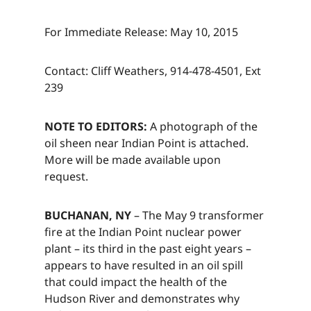
For Immediate Release: May 10, 2015​​​​‌ ‍ ​‍​‍‌‍ ‌ ​‍‌‍‍‌‌‍‌ ‌‍‍‌‌‍ ‍​‍​‍​ ‍‍​‍​‍‌ ​ ‌‍​‌‌‍ ‍‌‍‍‌‌ ‌​‌ ‍‌​‍ ‍‌‍‍‌‌‍ ​‍​‍​‍ ​​‍​‍‌‍‍​‌ ​‍‌‍‌‌‌‍‌‍​‍​‍​ ‍‍​‍​‍‌‍‍​‌ ‌​‌ ‌​‌ ​​‌ ​ ​ ‍‍​‍ ​‍ ‌‍​ ‌‍ ‌‌ ​ ​‍ ‍‌‍ ‌‌‍​‌‌‍‍‌‌‍ ‍​‍ ‍​ ​‍​ ​​​ ​‍​ ‌​‌ ​‍‌‍‌‌‌‍‌​‌‍‌‌‌ ​ ‌‍‍‌‌‍‌ ‌‍ ‍​‍ ‍‌ ​‍‌‍‍‌‌ ‌‍‌‍‌‌‌ ​‍‌‍‍ ‌‍‌‌‌‍‌‌‌ ​​‌‍‌‌‌ ​‍​‍ ‍‌‍ ‌ ​‍‌‍‌ ​‍ ‌‍‍‌‌‍ ‍‌ ‌​‌‍‌‌‌‍ ‍‌ ‌​​‍ ‌‍‌‌‌‍‌​‌‍‍‌‌ ‌​​‍ ‌‍ ‌‌‍ ‌‍‌​‌‍‌‌​ ‌‌ ​​‌ ​‍‌‍‌‌‌ ​ ‌‍‌‌‌‍ ‍‌ ‌​‌‍​‌‌ ‌​‌‍‍‌‌‍ ‌‍ ‍​ ‍ ‌‍‍‌‌‍‌​​ ‌​ ‌​​ ‍​‌‍​‌​ ‌‌‌‍​ ​ ‌​​ ‌ ‌‍‌​​‍ ‌​ ‍‌​ ‍​‌‍‌‍​ ‌‍​‍ ‌​ ‌​‌‍‌‌​ ‍​‌‍‌‍​‍ ‌​ ‍‌​ ​‌​ ‌ ​ ‌ ​‍ ‌​ ‌‍‌‍‌​‌‍‌‍​ ‌​‌‍‌‌​ ​‌‌‍​‌​ ‍​​ ‍​​ ‍‌‌‍​ ‌‍​‌​ ‍ ‌ ‌​‌ ‍‌‌ ​​‌‍‌‌​ ‌‌‍​‌‌ ​‍‌ ‌​‌‍‍‌‌‍​ ‌‍ ​‌‍‌‌​ ‍ ‌ ​​‌‍​‌‌ ‌​‌‍‍​​ ‌‌‍​ ‌‍ ‌‍ ‍‌ ‌​‌‍‌‌‌‍ ‍‌ ‌​​‍‌‌​ ‌‌‌​​‍‌‌ ‌‍‍ ‌‍‌‌‌ ‍‌​‍‌‌​ ​ ‌​‌​​‍‌‌​ ​ ‌​‌​​‍‌‌​ ​‍​ ​‍​ ‌ ​ ‌‍‌‍‌​​ ‌ ‌‍​ ‌‍‌​‌‍​ ​ ​‍​ ​​​ ‍​​ ‌‍​ ‌‍​‍‌‌​ ​‍​ ​‍​‍‌‌​ ‌‌‌​‌​​‍ ‍‌‍​ ‌‍‍​‌‍‍‌‌‍ ​‌‍‌​‌ ​‍‌‍‌‌‌‍ ‍​‍‌‌​ ‌‌‌​​‍‌‌ ‌‍‍ ‌‍‌‌‌ ‍‌​‍‌‌​ ​ ‌​‌​​‍‌‌​ ​ ‌​‌​​‍‌‌​ ​‍​ ​‍​ ‌ ​ ‌‍‌‍‌​​ ‌ ‌‍​ ‌‍‌​‌‍​ ​ ​‍​ ​​​ ‍​​ ‌‍​ ‌‍​ ​​​‍‌‌​ ​‍​ ​‍​‍‌‌​ ‌‌‌​‌​​‍ ‍‌ ‌​‌‍‌‌‌ ‍​‌ ‌​​ ‌‍​‍‌‍​‌‌ ​ ‌‍‌‌‌‌‌‌‌ ​‍‌‍ ​​ ‌‌‍‍​‌ ‌​‌ ‌​‌ ​​‌ ​ ​‍‌‌​ ​ ‌​​‌​‍‌‌​ ​‍‌​‌‍​‍‌‌​ ​‍‌​‌‍‌‍​ ‌‍ ‌‌ ​ ​‍ ‍‌‍ ‌‌‍​‌‌‍‍‌‌‍ ‍​‍ ‍​ ​‍​ ​​​ ​‍​ ‌​‌ ​‍‌‍‌‌‌‍‌​‌‍‌‌‌ ​ ‌‍‍‌‌‍‌ ‌‍ ‍​‍ ‍‌ ​‍‌‍‍‌‌ ‌‍‌‍‌‌‌ ​‍‌‍‍ ‌‍‌‌‌‍‌‌‌ ​​‌‍‌‌‌ ​‍​‍ ‍‌‍ ‌ ​‍‌‍‌ ​‍‌‍‌‍‍‌‌‍‌​​ ‌​ ‌​​ ‍​‌‍​‌​ ‌‌‌‍​ ​ ‌​​ ‌ ‌‍‌​​‍ ‌​ ‍‌​ ‍​‌‍‌‍​ ‌‍​‍ ‌​ ‌​‌‍‌‌​ ‍​‌‍‌‍​‍ ‌​ ‍‌​ ​‌​ ‌ ​ ‌ ​‍ ‌​ ‌‍‌‍‌​‌‍‌‍​ ‌​‌‍‌‌​ ​‌‌‍​‌​ ‍​​ ‍​​ ‍‌‌‍​ ‌‍​‌​‍‌‍‌ ‌​‌ ‍‌‌ ​​‌‍‌‌​ ‌‌‍​‌‌ ​‍‌ ‌​‌‍‍‌‌‍​ ‌‍ ​‌‍‌‌​‍‌‍‌ ​​‌‍​‌‌ ‌​‌‍‍​​ ‌‌‍​ ‌‍ ‌‍ ‍‌ ‌​‌‍‌‌‌‍ ‍‌ ‌​​‍‌‌​ ‌‌‌​​‍‌‌ ‌‍‍ ‌‍‌‌‌ ‍‌​‍‌‌​ ​ ‌​‌​​‍‌‌​ ​ ‌​‌​​‍‌‌​ ​‍​ ​‍​ ‌ ​ ‌‍‌‍‌​​ ‌ ‌‍​ ‌‍‌​‌‍​ ​ ​‍​ ​​​ ‍​​ ‌‍​ ‌‍​‍‌‌​ ​‍​ ​‍​‍‌‌​ ‌‌‌​‌​​‍ ‍‌‍​ ‌‍‍​‌‍‍‌‌‍ ​‌‍‌​‌ ​‍‌‍‌‌‌‍ ‍​‍‌‌​ ‌‌‌​​‍‌‌ ‌‍‍ ‌‍‌‌‌ ‍‌​‍‌‌​ ​ ‌​‌​​‍‌‌​ ​ ‌​‌​​‍‌‌​ ​‍​ ​‍​ ‌ ​ ‌‍‌‍‌​​ ‌ ‌‍​ ‌‍‌​‌‍​ ​ ​‍​ ​​​ ‍​​ ‌‍​ ‌‍​ ​​​‍‌‌​ ​‍​ ​‍​‍‌‌​ ‌‌‌​‌​​‍ ‍‌ ‌​‌‍‌‌‌ ‍​‌ ‌​​‍‌‍‌ ​​‌‍‌‌‌ ​‍‌ ​ ‌ ​​‌‍‌‌‌‍​ ‌ ‌​‌‍‍‌‌ ‌‍‌‍‌‌​ ‌‌ ​​‌ ‌‌‌‍​‍‌‍ ​‌‍‍‌‌ ​ ‌‍‍​‌‍‌‌‌‍‌​​‍​‍‌ ‌
Contact: Cliff Weathers, 914-478-4501, Ext
239
NOTE TO EDITORS:​​​​‌ ‍ ​‍​‍‌‍ ‌ ​‍‌‍‍‌‌‍‌ ‌‍‍‌‌‍ ‍​‍​‍​ ‍‍​‍​‍‌ ​ ‌‍​‌‌‍ ‍‌‍‍‌‌ ‌​‌ ‍‌​‍ ‍‌‍‍‌‌‍ ​‍​‍​‍ ​​‍​‍‌‍‍​‌ ​‍‌‍‌‌‌‍‌‍​‍​‍​ ‍‍​‍​‍‌‍‍​‌ ‌​‌ ‌​‌ ​​‌ ​ ​ ‍‍​‍ ​‍ ‌‍​ ‌‍ ‌‌ ​ ​‍ ‍‌‍ ‌‌‍​‌‌‍‍‌‌‍ ‍​‍ ‍​ ​‍​ ​​​ ​‍​ ‌​‌ ​‍‌‍‌‌‌‍‌​‌‍‌‌‌ ​ ‌‍‍‌‌‍‌ ‌‍ ‍​‍ ‍‌ ​‍‌‍‍‌‌ ‌‍‌‍‌‌‌ ​‍‌‍‍ ‌‍‌‌‌‍‌‌‌ ​​‌‍‌‌‌ ​‍​‍ ‍‌‍ ‌ ​‍‌‍‌ ​‍ ‌‍‍‌‌‍ ‍‌ ‌​‌‍‌‌‌‍ ‍‌ ‌​​‍ ‌‍‌‌‌‍‌​‌‍‍‌‌ ‌​​‍ ‌‍ ‌‌‍ ‌‍‌​‌‍‌‌​ ‌‌ ​​‌ ​‍‌‍‌‌‌ ​ ‌‍‌‌‌‍ ‍‌ ‌​‌‍​‌‌ ‌​‌‍‍‌‌‍ ‌‍ ‍​ ‍ ‌‍‍‌‌‍‌​​ ‌​ ‌​​ ‍​‌‍​‌​ ‌‌‌‍​ ​ ‌​​ ‌ ‌‍‌​​‍ ‌​ ‍‌​ ‍​‌‍‌‍​ ‌‍​‍ ‌​ ‌​‌‍‌‌​ ‍​‌‍‌‍​‍ ‌​ ‍‌​ ​‌​ ‌ ​ ‌ ​‍ ‌​ ‌‍‌‍‌​‌‍‌‍​ ‌​‌‍‌‌​ ​‌‌‍​‌​ ‍​​ ‍​​ ‍‌‌‍​ ‌‍​‌​ ‍ ‌ ‌​‌ ‍‌‌ ​​‌‍‌‌​ ‌‌‍​‌‌ ​‍‌ ‌​‌‍‍‌‌‍​ ‌‍ ​‌‍‌‌​ ‍ ‌ ​​‌‍​‌‌ ‌​‌‍‍​​ ‌‌‍​ ‌‍ ‌‍ ‍‌ ‌​‌‍‌‌‌‍ ‍‌ ‌​​‍‌‌​ ‌‌‌​​‍‌‌ ‌‍‍ ‌‍‌‌‌ ‍‌​‍‌‌​ ​ ‌​‌​​‍‌‌​ ​ ‌​‌​​‍‌‌​ ​‍​ ​‍​ ‍‌‌‍​‌‌‍​‌​ ‌​​ ‍‌‌‍‌‌‌‍‌‍​ ​‌​ ‌‌‌‍​‌​ ‌ ​ ‌‌​‍‌‌​ ​‍​ ​‍​‍‌‌​ ‌‌‌​‌​​‍ ‍‌‍​ ‌‍‍​‌‍‍‌‌‍ ​‌‍‌​‌ ​‍‌‍‌‌‌‍ ‍​‍‌‌​ ‌‌‌​​‍‌‌ ‌‍‍ ‌‍‌‌‌ ‍‌​‍‌‌​ ​ ‌​‌​​‍‌‌​ ​ ‌​‌​​‍‌‌​ ​‍​ ​‍​ ‍‌‌‍​‌‌‍​‌​ ‌​​ ‍‌‌‍‌‌‌‍‌‍​ ​‌​ ‌‌‌‍​‌​ ‌ ​ ‌‌​ ​​​‍‌‌​ ​‍​ ​‍​‍‌‌​ ‌‌‌​‌​​‍ ‍‌ ‌​‌‍‌‌‌ ‍​‌ ‌​​ ‌‍​‍‌‍​‌‌ ​ ‌‍‌‌‌‌‌‌‌ ​‍‌‍ ​​ ‌‌‍‍​‌ ‌​‌ ‌​‌ ​​‌ ​ ​‍‌‌​ ​ ‌​​‌​‍‌‌​ ​‍‌​‌‍​‍‌‌​ ​‍‌​‌‍‌‍​ ‌‍ ‌‌ ​ ​‍ ‍‌‍ ‌‌‍​‌‌‍‍‌‌‍ ‍​‍ ‍​ ​‍​ ​​​ ​‍​ ‌​‌ ​‍‌‍‌‌‌‍‌​‌‍‌‌‌ ​ ‌‍‍‌‌‍‌ ‌‍ ‍​‍ ‍‌ ​‍‌‍‍‌‌ ‌‍‌‍‌‌‌ ​‍‌‍‍ ‌‍‌‌‌‍‌‌‌ ​​‌‍‌‌‌ ​‍​‍ ‍‌‍ ‌ ​‍‌‍‌ ​‍‌‍‌‍‍‌‌‍‌​​ ‌​ ‌​​ ‍​‌‍​‌​ ‌‌‌‍​ ​ ‌​​ ‌ ‌‍‌​​‍ ‌​ ‍‌​ ‍​‌‍‌‍​ ‌‍​‍ ‌​ ‌​‌‍‌‌​ ‍​‌‍‌‍​‍ ‌​ ‍‌​ ​‌​ ‌ ​ ‌ ​‍ ‌​ ‌‍‌‍‌​‌‍‌‍​ ‌​‌‍‌‌​ ​‌‌‍​‌​ ‍​​ ‍​​ ‍‌‌‍​ ‌‍​‌​‍‌‍‌ ‌​‌ ‍‌‌ ​​‌‍‌‌​ ‌‌‍​‌‌ ​‍‌ ‌​‌‍‍‌‌‍​ ‌‍ ​‌‍‌‌​‍‌‍‌ ​​‌‍​‌‌ ‌​‌‍‍​​ ‌‌‍​ ‌‍ ‌‍ ‍‌ ‌​‌‍‌‌‌‍ ‍‌ ‌​​‍‌‌​ ‌‌‌​​‍‌‌ ‌‍‍ ‌‍‌‌‌ ‍‌​‍‌‌​ ​ ‌​‌​​‍‌‌​ ​ ‌​‌​​‍‌‌​ ​‍​ ​‍​ ‍‌‌‍​‌‌‍​‌​ ‌​​ ‍‌‌‍‌‌‌‍‌‍​ ​‌​ ‌‌‌‍​‌​ ‌ ​ ‌‌​‍‌‌​ ​‍​ ​‍​‍‌‌​ ‌‌‌​‌​​‍ ‍‌‍​ ‌‍‍​‌‍‍‌‌‍ ​‌‍‌​‌ ​‍‌‍‌‌‌‍ ‍​‍‌‌​ ‌‌‌​​‍‌‌ ‌‍‍ ‌‍‌‌‌ ‍‌​‍‌‌​ ​ ‌​‌​​‍‌‌​ ​ ‌​‌​​‍‌‌​ ​‍​ ​‍​ ‍‌‌‍​‌‌‍​‌​ ‌​​ ‍‌‌‍‌‌‌‍‌‍​ ​‌​ ‌‌‌‍​‌​ ‌ ​ ‌‌​ ​​​‍‌‌​ ​‍​ ​‍​‍‌‌​ ‌‌‌​‌​​‍ ‍‌ ‌​‌‍‌‌‌ ‍​‌ ‌​​‍‌‍‌ ​​‌‍‌‌‌ ​‍‌ ​ ‌ ​​‌‍‌‌‌‍​ ‌ ‌​‌‍‍‌‌ ‌‍‌‍‌‌​ ‌‌ ​​‌ ‌‌‌‍​‍‌‍ ​‌‍‍‌‌ ​ ‌‍‍​‌‍‌‌‌‍‌​​‍​‍‌ ‌
A photograph of the
oil sheen near Indian Point is attached.
More will be made available upon
request.​​​​‌ ‍ ​‍​‍‌‍ ‌ ​‍‌‍‍‌‌‍‌ ‌‍‍‌‌‍ ‍​‍​‍​ ‍‍​‍​‍‌ ​ ‌‍​‌‌‍ ‍‌‍‍‌‌ ‌​‌ ‍‌​‍ ‍‌‍‍‌‌‍ ​‍​‍​‍ ​​‍​‍‌‍‍​‌ ​‍‌‍‌‌‌‍‌‍​‍​‍​ ‍‍​‍​‍‌‍‍​‌ ‌​‌ ‌​‌ ​​‌ ​ ​ ‍‍​‍ ​‍ ‌‍​ ‌‍ ‌‌ ​ ​‍ ‍‌‍ ‌‌‍​‌‌‍‍‌‌‍ ‍​‍ ‍​ ​‍​ ​​​ ​‍​ ‌​‌ ​‍‌‍‌‌‌‍‌​‌‍‌‌‌ ​ ‌‍‍‌‌‍‌ ‌‍ ‍​‍ ‍‌ ​‍‌‍‍‌‌ ‌‍‌‍‌‌‌ ​‍‌‍‍ ‌‍‌‌‌‍‌‌‌ ​​‌‍‌‌‌ ​‍​‍ ‍‌‍ ‌ ​‍‌‍‌ ​‍ ‌‍‍‌‌‍ ‍‌ ‌​‌‍‌‌‌‍ ‍‌ ‌​​‍ ‌‍‌‌‌‍‌​‌‍‍‌‌ ‌​​‍ ‌‍ ‌‌‍ ‌‍‌​‌‍‌‌​ ‌‌ ​​‌ ​‍‌‍‌‌‌ ​ ‌‍‌‌‌‍ ‍‌ ‌​‌‍​‌‌ ‌​‌‍‍‌‌‍ ‌‍ ‍​ ‍ ‌‍‍‌‌‍‌​​ ‌​ ‌​​ ‍​‌‍​‌​ ‌‌‌‍​ ​ ‌​​ ‌ ‌‍‌​​‍ ‌​ ‍‌​ ‍​‌‍‌‍​ ‌‍​‍ ‌​ ‌​‌‍‌‌​ ‍​‌‍‌‍​‍ ‌​ ‍‌​ ​‌​ ‌ ​ ‌ ​‍ ‌​ ‌‍‌‍‌​‌‍‌‍​ ‌​‌‍‌‌​ ​‌‌‍​‌​ ‍​​ ‍​​ ‍‌‌‍​ ‌‍​‌​ ‍ ‌ ‌​‌ ‍‌‌ ​​‌‍‌‌​ ‌‌‍​‌‌ ​‍‌ ‌​‌‍‍‌‌‍​ ‌‍ ​‌‍‌‌​ ‍ ‌ ​​‌‍​‌‌ ‌​‌‍‍​​ ‌‌‍​ ‌‍ ‌‍ ‍‌ ‌​‌‍‌‌‌‍ ‍‌ ‌​​‍‌‌​ ‌‌‌​​‍‌‌ ‌‍‍ ‌‍‌‌‌ ‍‌​‍‌‌​ ​ ‌​‌​​‍‌‌​ ​ ‌​‌​​‍‌‌​ ​‍​ ​‍​ ‍‌‌‍​‌‌‍​‌​ ‌​​ ‍‌‌‍‌‌‌‍‌‍​ ​‌​ ‌‌‌‍​‌​ ‌ ​ ‌‌​‍‌‌​ ​‍​ ​‍​‍‌‌​ ‌‌‌​‌​​‍ ‍‌‍​ ‌‍‍​‌‍‍‌‌‍ ​‌‍‌​‌ ​‍‌‍‌‌‌‍ ‍​‍‌‌​ ‌‌‌​​‍‌‌ ‌‍‍ ‌‍‌‌‌ ‍‌​‍‌‌​ ​ ‌​‌​​‍‌‌​ ​ ‌​‌​​‍‌‌​ ​‍​ ​‍​ ‍‌‌‍​‌‌‍​‌​ ‌​​ ‍‌‌‍‌‌‌‍‌‍​ ​‌​ ‌‌‌‍​‌​ ‌ ​ ‌‌​ ​‌​‍‌‌​ ​‍​ ​‍​‍‌‌​ ‌‌‌​‌​​‍ ‍‌ ‌​‌‍‌‌‌ ‍​‌ ‌​​ ‌‍​‍‌‍​‌‌ ​ ‌‍‌‌‌‌‌‌‌ ​‍‌‍ ​​ ‌‌‍‍​‌ ‌​‌ ‌​‌ ​​‌ ​ ​‍‌‌​ ​ ‌​​‌​‍‌‌​ ​‍‌​‌‍​‍‌‌​ ​‍‌​‌‍‌‍​ ‌‍ ‌‌ ​ ​‍ ‍‌‍ ‌‌‍​‌‌‍‍‌‌‍ ‍​‍ ‍​ ​‍​ ​​​ ​‍​ ‌​‌ ​‍‌‍‌‌‌‍‌​‌‍‌‌‌ ​ ‌‍‍‌‌‍‌ ‌‍ ‍​‍ ‍‌ ​‍‌‍‍‌‌ ‌‍‌‍‌‌‌ ​‍‌‍‍ ‌‍‌‌‌‍‌‌‌ ​​‌‍‌‌‌ ​‍​‍ ‍‌‍ ‌ ​‍‌‍‌ ​‍‌‍‌‍‍‌‌‍‌​​ ‌​ ‌​​ ‍​‌‍​‌​ ‌‌‌‍​ ​ ‌​​ ‌ ‌‍‌​​‍ ‌​ ‍‌​ ‍​‌‍‌‍​ ‌‍​‍ ‌​ ‌​‌‍‌‌​ ‍​‌‍‌‍​‍ ‌​ ‍‌​ ​‌​ ‌ ​ ‌ ​‍ ‌​ ‌‍‌‍‌​‌‍‌‍​ ‌​‌‍‌‌​ ​‌‌‍​‌​ ‍​​ ‍​​ ‍‌‌‍​ ‌‍​‌​‍‌‍‌ ‌​‌ ‍‌‌ ​​‌‍‌‌​ ‌‌‍​‌‌ ​‍‌ ‌​‌‍‍‌‌‍​ ‌‍ ​‌‍‌‌​‍‌‍‌ ​​‌‍​‌‌ ‌​‌‍‍​​ ‌‌‍​ ‌‍ ‌‍ ‍‌ ‌​‌‍‌‌‌‍ ‍‌ ‌​​‍‌‌​ ‌‌‌​​‍‌‌ ‌‍‍ ‌‍‌‌‌ ‍‌​‍‌‌​ ​ ‌​‌​​‍‌‌​ ​ ‌​‌​​‍‌‌​ ​‍​ ​‍​ ‍‌‌‍​‌‌‍​‌​ ‌​​ ‍‌‌‍‌‌‌‍‌‍​ ​‌​ ‌‌‌‍​‌​ ‌ ​ ‌‌​‍‌‌​ ​‍​ ​‍​‍‌‌​ ‌‌‌​‌​​‍ ‍‌‍​ ‌‍‍​‌‍‍‌‌‍ ​‌‍‌​‌ ​‍‌‍‌‌‌‍ ‍​‍‌‌​ ‌‌‌​​‍‌‌ ‌‍‍ ‌‍‌‌‌ ‍‌​‍‌‌​ ​ ‌​‌​​‍‌‌​ ​ ‌​‌​​‍‌‌​ ​‍​ ​‍​ ‍‌‌‍​‌‌‍​‌​ ‌​​ ‍‌‌‍‌‌‌‍‌‍​ ​‌​ ‌‌‌‍​‌​ ‌ ​ ‌‌​ ​‌​‍‌‌​ ​‍​ ​‍​‍‌‌​ ‌‌‌​‌​​‍ ‍‌ ‌​‌‍‌‌‌ ‍​‌ ‌​​‍‌‍‌ ​​‌‍‌‌‌ ​‍‌ ​ ‌ ​​‌‍‌‌‌‍​ ‌ ‌​‌‍‍‌‌ ‌‍‌‍‌‌​ ‌‌ ​​‌ ‌‌‌‍​‍‌‍ ​‌‍‍‌‌ ​ ‌‍‍​‌‍‌‌‌‍‌​​‍​‍‌ ‌
BUCHANAN, NY ​​​​‌ ‍ ​‍​‍‌‍ ‌ ​‍‌‍‍‌‌‍‌ ‌‍‍‌‌‍ ‍​‍​‍​ ‍‍​‍​‍‌ ​ ‌‍​‌‌‍ ‍‌‍‍‌‌ ‌​‌ ‍‌​‍ ‍‌‍‍‌‌‍ ​‍​‍​‍ ​​‍​‍‌‍‍​‌ ​‍‌‍‌‌‌‍‌‍​‍​‍​ ‍‍​‍​‍‌‍‍​‌ ‌​‌ ‌​‌ ​​‌ ​ ​ ‍‍​‍ ​‍ ‌‍​ ‌‍ ‌‌ ​ ​‍ ‍‌‍ ‌‌‍​‌‌‍‍‌‌‍ ‍​‍ ‍​ ​‍​ ​​​ ​‍​ ‌​‌ ​‍‌‍‌‌‌‍‌​‌‍‌‌‌ ​ ‌‍‍‌‌‍‌ ‌‍ ‍​‍ ‍‌ ​‍‌‍‍‌‌ ‌‍‌‍‌‌‌ ​‍‌‍‍ ‌‍‌‌‌‍‌‌‌ ​​‌‍‌‌‌ ​‍​‍ ‍‌‍ ‌ ​‍‌‍‌ ​‍ ‌‍‍‌‌‍ ‍‌ ‌​‌‍‌‌‌‍ ‍‌ ‌​​‍ ‌‍‌‌‌‍‌​‌‍‍‌‌ ‌​​‍ ‌‍ ‌‌‍ ‌‍‌​‌‍‌‌​ ‌‌ ​​‌ ​‍‌‍‌‌‌ ​ ‌‍‌‌‌‍ ‍‌ ‌​‌‍​‌‌ ‌​‌‍‍‌‌‍ ‌‍ ‍​ ‍ ‌‍‍‌‌‍‌​​ ‌​ ‌​​ ‍​‌‍​‌​ ‌‌‌‍​ ​ ‌​​ ‌ ‌‍‌​​‍ ‌​ ‍‌​ ‍​‌‍‌‍​ ‌‍​‍ ‌​ ‌​‌‍‌‌​ ‍​‌‍‌‍​‍ ‌​ ‍‌​ ​‌​ ‌ ​ ‌ ​‍ ‌​ ‌‍‌‍‌​‌‍‌‍​ ‌​‌‍‌‌​ ​‌‌‍​‌​ ‍​​ ‍​​ ‍‌‌‍​ ‌‍​‌​ ‍ ‌ ‌​‌ ‍‌‌ ​​‌‍‌‌​ ‌‌‍​‌‌ ​‍‌ ‌​‌‍‍‌‌‍​ ‌‍ ​‌‍‌‌​ ‍ ‌ ​​‌‍​‌‌ ‌​‌‍‍​​ ‌‌‍​ ‌‍ ‌‍ ‍‌ ‌​‌‍‌‌‌‍ ‍‌ ‌​​‍‌‌​ ‌‌‌​​‍‌‌ ‌‍‍ ‌‍‌‌‌ ‍‌​‍‌‌​ ​ ‌​‌​​‍‌‌​ ​ ‌​‌​​‍‌‌​ ​‍​ ​‍​ ‍​‌‍​‍‌‍​ ‌‍‌‍‌‍‌‍​ ​ ‌‍‌​​ ‌‌‌‍‌‍‌‍‌​​ ​ ‌‍‌‍​‍‌‌​ ​‍​ ​‍​‍‌‌​ ‌‌‌​‌​​‍ ‍‌‍​ ‌‍‍​‌‍‍‌‌‍ ​‌‍‌​‌ ​‍‌‍‌‌‌‍ ‍​‍‌‌​ ‌‌‌​​‍‌‌ ‌‍‍ ‌‍‌‌‌ ‍‌​‍‌‌​ ​ ‌​‌​​‍‌‌​ ​ ‌​‌​​‍‌‌​ ​‍​ ​‍​ ‍​‌‍​‍‌‍​ ‌‍‌‍‌‍‌‍​ ​ ‌‍‌​​ ‌‌‌‍‌‍‌‍‌​​ ​ ‌‍‌‍​ ​​​‍‌‌​ ​‍​ ​‍​‍‌‌​ ‌‌‌​‌​​‍ ‍‌ ‌​‌‍‌‌‌ ‍​‌ ‌​​ ‌‍​‍‌‍​‌‌ ​ ‌‍‌‌‌‌‌‌‌ ​‍‌‍ ​​ ‌‌‍‍​‌ ‌​‌ ‌​‌ ​​‌ ​ ​‍‌‌​ ​ ‌​​‌​‍‌‌​ ​‍‌​‌‍​‍‌‌​ ​‍‌​‌‍‌‍​ ‌‍ ‌‌ ​ ​‍ ‍‌‍ ‌‌‍​‌‌‍‍‌‌‍ ‍​‍ ‍​ ​‍​ ​​​ ​‍​ ‌​‌ ​‍‌‍‌‌‌‍‌​‌‍‌‌‌ ​ ‌‍‍‌‌‍‌ ‌‍ ‍​‍ ‍‌ ​‍‌‍‍‌‌ ‌‍‌‍‌‌‌ ​‍‌‍‍ ‌‍‌‌‌‍‌‌‌ ​​‌‍‌‌‌ ​‍​‍ ‍‌‍ ‌ ​‍‌‍‌ ​‍‌‍‌‍‍‌‌‍‌​​ ‌​ ‌​​ ‍​‌‍​‌​ ‌‌‌‍​ ​ ‌​​ ‌ ‌‍‌​​‍ ‌​ ‍‌​ ‍​‌‍‌‍​ ‌‍​‍ ‌​ ‌​‌‍‌‌​ ‍​‌‍‌‍​‍ ‌​ ‍‌​ ​‌​ ‌ ​ ‌ ​‍ ‌​ ‌‍‌‍‌​‌‍‌‍​ ‌​‌‍‌‌​ ​‌‌‍​‌​ ‍​​ ‍​​ ‍‌‌‍​ ‌‍​‌​‍‌‍‌ ‌​‌ ‍‌‌ ​​‌‍‌‌​ ‌‌‍​‌‌ ​‍‌ ‌​‌‍‍‌‌‍​ ‌‍ ​‌‍‌‌​‍‌‍‌ ​​‌‍​‌‌ ‌​‌‍‍​​ ‌‌‍​ ‌‍ ‌‍ ‍‌ ‌​‌‍‌‌‌‍ ‍‌ ‌​​‍‌‌​ ‌‌‌​​‍‌‌ ‌‍‍ ‌‍‌‌‌ ‍‌​‍‌‌​ ​ ‌​‌​​‍‌‌​ ​ ‌​‌​​‍‌‌​ ​‍​ ​‍​ ‍​‌‍​‍‌‍​ ‌‍‌‍‌‍‌‍​ ​ ‌‍‌​​ ‌‌‌‍‌‍‌‍‌​​ ​ ‌‍‌‍​‍‌‌​ ​‍​ ​‍​‍‌‌​ ‌‌‌​‌​​‍ ‍‌‍​ ‌‍‍​‌‍‍‌‌‍ ​‌‍‌​‌ ​‍‌‍‌‌‌‍ ‍​‍‌‌​ ‌‌‌​​‍‌‌ ‌‍‍ ‌‍‌‌‌ ‍‌​‍‌‌​ ​ ‌​‌​​‍‌‌​ ​ ‌​‌​​‍‌‌​ ​‍​ ​‍​ ‍​‌‍​‍‌‍​ ‌‍‌‍‌‍‌‍​ ​ ‌‍‌​​ ‌‌‌‍‌‍‌‍‌​​ ​ ‌‍‌‍​ ​​​‍‌‌​ ​‍​ ​‍​‍‌‌​ ‌‌‌​‌​​‍ ‍‌ ‌​‌‍‌‌‌ ‍​‌ ‌​​‍‌‍‌ ​​‌‍‌‌‌ ​‍‌ ​ ‌ ​​‌‍‌‌‌‍​ ‌ ‌​‌‍‍‌‌ ‌‍‌‍‌‌​ ‌‌ ​​‌ ‌‌‌‍​‍‌‍ ​‌‍‍‌‌ ​ ‌‍‍​‌‍‌‌‌‍‌​​‍​‍‌ ‌
– The May 9 transformer
fire at the Indian Point nuclear power
plant – its third in the past eight years –
appears to have resulted in an oil spill
that could impact the health of the
Hudson River and demonstrates why