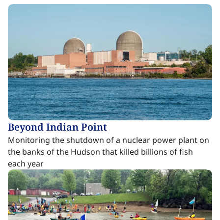
Beyond Indian Point​​​​‌ ‍ ​‍​‍‌‍ ‌ ​‍‌‍‍‌‌‍‌ ‌‍‍‌‌‍ ‍​‍​‍​ ‍‍​‍​‍‌ ​ ‌‍​‌‌‍ ‍‌‍‍‌‌ ‌​‌ ‍‌​‍ ‍‌‍‍‌‌‍ ​‍​‍​‍ ​​‍​‍‌‍‍​‌ ​‍‌‍‌‌‌‍‌‍​‍​‍​ ‍‍​‍​‍‌‍‍​‌ ‌​‌ ‌​‌ ​​‌ ​ ​ ‍‍​‍ ​‍ ‌‍​ ‌‍ ‌‌ ​ ​‍ ‍‌‍ ‌‌‍​‌‌‍‍‌‌‍ ‍​‍ ‍​ ​‍​ ​​​ ​‍​ ‌​‌ ​‍‌‍‌‌‌‍‌​‌‍‌‌‌ ​ ‌‍‍‌‌‍‌ ‌‍ ‍​‍ ‍‌ ​‍‌‍‍‌‌ ‌‍‌‍‌‌‌ ​‍‌‍‍ ‌‍‌‌‌‍‌‌‌ ​​‌‍‌‌‌ ​‍​‍ ‍‌‍ ‌ ​‍‌‍‌ ​‍ ‌‍‍‌‌‍ ‍‌ ‌​‌‍‌‌‌‍ ‍‌ ‌​​‍ ‌‍‌‌‌‍‌​‌‍‍‌‌ ‌​​‍ ‌‍ ‌‌‍ ‌‍‌​‌‍‌‌​ ‌‌ ​​‌ ​‍‌‍‌‌‌ ​ ‌‍‌‌‌‍ ‍‌ ‌​‌‍​‌‌ ‌​‌‍‍‌‌‍ ‌‍ ‍​ ‍ ‌‍‍‌‌‍‌​​ ‌​ ​ ​ ​​​ ​‌​ ‌‌‌‍‌‍​ ‌ ‌‍​ ‌‍‌​​‍ ‌‌‍‌​​ ​ ​ ‌‍​ ‌‍​‍ ‌​ ‌​​ ​ ‌‍‌‌‌‍​‍​‍ ‌​ ‍‌​ ​​​ ​‍‌‍​‌​‍ ‌​ ‌ ​ ‌‍​ ​​‌‍​‌‌‍‌​​ ​‌​ ‌​‌‍‌‍​ ‍​​ ‌​​ ​​‌‍‌‍​ ‍ ‌ ‌​‌ ‍‌‌ ​​‌‍‌‌​ ‌‌‍​ ‌‍​‌‌‍ ‌‌ ​​‌‍​‌‌‍‍‌‌‍‌ ‌‍ ‍​ ‍ ‌ ​​‌‍​‌‌ ‌​‌‍‍​​ ‌‌ ‌​‌‍‍‌‌ ‌​‌‍ ​‌‍‌‌​ ‌‍​‍‌‍​‌‌ ​ ‌‍‌‌‌‌‌‌‌ ​‍‌‍ ​​ ‌‌‍‍​‌ ‌​‌ ‌​‌ ​​‌ ​ ​‍‌‌​ ​ ‌​​‌​‍‌‌​ ​‍‌​‌‍​‍‌‌​ ​‍‌​‌‍‌‍​ ‌‍ ‌‌ ​ ​‍ ‍‌‍ ‌‌‍​‌‌‍‍‌‌‍ ‍​‍ ‍​ ​‍​ ​​​ ​‍​ ‌​‌ ​‍‌‍‌‌‌‍‌​‌‍‌‌‌ ​ ‌‍‍‌‌‍‌ ‌‍ ‍​‍ ‍‌ ​‍‌‍‍‌‌ ‌‍‌‍‌‌‌ ​‍‌‍‍ ‌‍‌‌‌‍‌‌‌ ​​‌‍‌‌‌ ​‍​‍ ‍‌‍ ‌ ​‍‌‍‌ ​‍‌‍‌‍‍‌‌‍‌​​ ‌​ ​ ​ ​​​ ​‌​ ‌‌‌‍‌‍​ ‌ ‌‍​ ‌‍‌​​‍ ‌‌‍‌​​ ​ ​ ‌‍​ ‌‍​‍ ‌​ ‌​​ ​ ‌‍‌‌‌‍​‍​‍ ‌​ ‍‌​ ​​​ ​‍‌‍​‌​‍ ‌​ ‌ ​ ‌‍​ ​​‌‍​‌‌‍‌​​ ​‌​ ‌​‌‍‌‍​ ‍​​ ‌​​ ​​‌‍‌‍​‍‌‍‌ ‌​‌ ‍‌‌ ​​‌‍‌‌​ ‌‌‍​ ‌‍​‌‌‍ ‌‌ ​​‌‍​‌‌‍‍‌‌‍‌ ‌‍ ‍​‍‌‍‌ ​​‌‍​‌‌ ‌​‌‍‍​​ ‌‌ ‌​‌‍‍‌‌ ‌​‌‍ ​‌‍‌‌​‍‌‍‌ ​​‌‍‌‌‌ ​‍‌ ​ ‌ ​​‌‍‌‌‌‍​ ‌ ‌​‌‍‍‌‌ ‌‍‌‍‌‌​ ‌‌ ​​‌ ‌‌‌‍​‍‌‍ ​‌‍‍‌‌ ​ ‌‍‍​‌‍‌‌‌‍‌​​‍​‍‌ ‌
Monitoring the shutdown of a nuclear power plant on
the banks of the Hudson that killed billions of fish
each year​​​​‌ ‍ ​‍​‍‌‍ ‌ ​‍‌‍‍‌‌‍‌ ‌‍‍‌‌‍ ‍​‍​‍​ ‍‍​‍​‍‌ ​ ‌‍​‌‌‍ ‍‌‍‍‌‌ ‌​‌ ‍‌​‍ ‍‌‍‍‌‌‍ ​‍​‍​‍ ​​‍​‍‌‍‍​‌ ​‍‌‍‌‌‌‍‌‍​‍​‍​ ‍‍​‍​‍‌‍‍​‌ ‌​‌ ‌​‌ ​​‌ ​ ​ ‍‍​‍ ​‍ ‌‍​ ‌‍ ‌‌ ​ ​‍ ‍‌‍ ‌‌‍​‌‌‍‍‌‌‍ ‍​‍ ‍​ ​‍​ ​​​ ​‍​ ‌​‌ ​‍‌‍‌‌‌‍‌​‌‍‌‌‌ ​ ‌‍‍‌‌‍‌ ‌‍ ‍​‍ ‍‌ ​‍‌‍‍‌‌ ‌‍‌‍‌‌‌ ​‍‌‍‍ ‌‍‌‌‌‍‌‌‌ ​​‌‍‌‌‌ ​‍​‍ ‍‌‍ ‌ ​‍‌‍‌ ​‍ ‌‍‍‌‌‍ ‍‌ ‌​‌‍‌‌‌‍ ‍‌ ‌​​‍ ‌‍‌‌‌‍‌​‌‍‍‌‌ ‌​​‍ ‌‍ ‌‌‍ ‌‍‌​‌‍‌‌​ ‌‌ ​​‌ ​‍‌‍‌‌‌ ​ ‌‍‌‌‌‍ ‍‌ ‌​‌‍​‌‌ ‌​‌‍‍‌‌‍ ‌‍ ‍​ ‍ ‌‍‍‌‌‍‌​​ ‌​ ​ ​ ​​​ ​‌​ ‌‌‌‍‌‍​ ‌ ‌‍​ ‌‍‌​​‍ ‌‌‍‌​​ ​ ​ ‌‍​ ‌‍​‍ ‌​ ‌​​ ​ ‌‍‌‌‌‍​‍​‍ ‌​ ‍‌​ ​​​ ​‍‌‍​‌​‍ ‌​ ‌ ​ ‌‍​ ​​‌‍​‌‌‍‌​​ ​‌​ ‌​‌‍‌‍​ ‍​​ ‌​​ ​​‌‍‌‍​ ‍ ‌ ‌​‌ ‍‌‌ ​​‌‍‌‌​ ‌‌‍​ ‌‍​‌‌‍ ‌‌ ​​‌‍​‌‌‍‍‌‌‍‌ ‌‍ ‍​ ‍ ‌ ​​‌‍​‌‌ ‌​‌‍‍​​ ‌‌ ​ ‌‍‍​‌‍ ‌ ​‍‌ ‌​‌​‌​‌‍‌‌‌ ​ ‌‍​ ‌ ​‍‌‍‍‌‌ ​​‌ ‌​‌‍‍‌‌‍ ‌‍ ‍​ ‌‍​‍‌‍​‌‌ ​ ‌‍‌‌‌‌‌‌‌ ​‍‌‍ ​​ ‌‌‍‍​‌ ‌​‌ ‌​‌ ​​‌ ​ ​‍‌‌​ ​ ‌​​‌​‍‌‌​ ​‍‌​‌‍​‍‌‌​ ​‍‌​‌‍‌‍​ ‌‍ ‌‌ ​ ​‍ ‍‌‍ ‌‌‍​‌‌‍‍‌‌‍ ‍​‍ ‍​ ​‍​ ​​​ ​‍​ ‌​‌ ​‍‌‍‌‌‌‍‌​‌‍‌‌‌ ​ ‌‍‍‌‌‍‌ ‌‍ ‍​‍ ‍‌ ​‍‌‍‍‌‌ ‌‍‌‍‌‌‌ ​‍‌‍‍ ‌‍‌‌‌‍‌‌‌ ​​‌‍‌‌‌ ​‍​‍ ‍‌‍ ‌ ​‍‌‍‌ ​‍‌‍‌‍‍‌‌‍‌​​ ‌​ ​ ​ ​​​ ​‌​ ‌‌‌‍‌‍​ ‌ ‌‍​ ‌‍‌​​‍ ‌‌‍‌​​ ​ ​ ‌‍​ ‌‍​‍ ‌​ ‌​​ ​ ‌‍‌‌‌‍​‍​‍ ‌​ ‍‌​ ​​​ ​‍‌‍​‌​‍ ‌​ ‌ ​ ‌‍​ ​​‌‍​‌‌‍‌​​ ​‌​ ‌​‌‍‌‍​ ‍​​ ‌​​ ​​‌‍‌‍​‍‌‍‌ ‌​‌ ‍‌‌ ​​‌‍‌‌​ ‌‌‍​ ‌‍​‌‌‍ ‌‌ ​​‌‍​‌‌‍‍‌‌‍‌ ‌‍ ‍​‍‌‍‌ ​​‌‍​‌‌ ‌​‌‍‍​​ ‌‌ ​ ‌‍‍​‌‍ ‌ ​‍‌ ‌​‌​‌​‌‍‌‌‌ ​ ‌‍​ ‌ ​‍‌‍‍‌‌ ​​‌ ‌​‌‍‍‌‌‍ ‌‍ ‍​‍‌‍‌ ​​‌‍‌‌‌ ​‍‌ ​ ‌ ​​‌‍‌‌‌‍​ ‌ ‌​‌‍‍‌‌ ‌‍‌‍‌‌​ ‌‌ ​​‌ ‌‌‌‍​‍‌‍ ​‌‍‍‌‌ ​ ‌‍‍​‌‍‌‌‌‍‌​​‍​‍‌ ‌