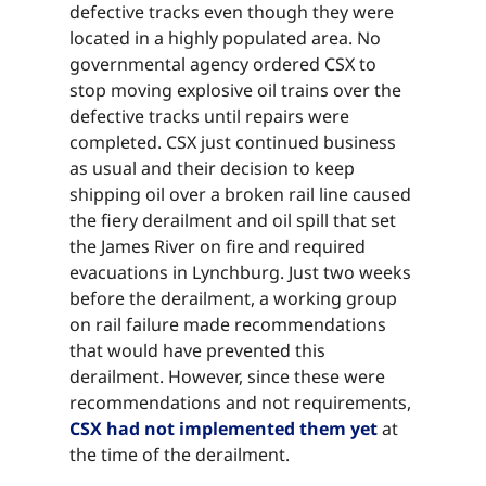
defective tracks even though they were
located in a highly populated area. No
governmental agency ordered CSX to
stop moving explosive oil trains over the
defective tracks until repairs were
completed. CSX just continued business
as usual and their decision to keep
shipping oil over a broken rail line caused
the fiery derailment and oil spill that set
the James River on fire and required
evacuations in Lynchburg. Just two weeks
before the derailment, a working group
on rail failure made recommendations
that would have prevented this
derailment. However, since these were
recommendations and not requirements,
CSX had not implemented them yet​​​​‌ ‍ ​‍​‍‌‍ ‌ ​‍‌‍‍‌‌‍‌ ‌‍‍‌‌‍ ‍​‍​‍​ ‍‍​‍​‍‌ ​ ‌‍​‌‌‍ ‍‌‍‍‌‌ ‌​‌ ‍‌​‍ ‍‌‍‍‌‌‍ ​‍​‍​‍ ​​‍​‍‌‍‍​‌ ​‍‌‍‌‌‌‍‌‍​‍​‍​ ‍‍​‍​‍‌‍‍​‌ ‌​‌ ‌​‌ ​​‌ ​ ​ ‍‍​‍ ​‍ ‌‍​ ‌‍ ‌‌ ​ ​‍ ‍‌‍ ‌‌‍​‌‌‍‍‌‌‍ ‍​‍ ‍​ ​‍​ ​​​ ​‍​ ‌​‌ ​‍‌‍‌‌‌‍‌​‌‍‌‌‌ ​ ‌‍‍‌‌‍‌ ‌‍ ‍​‍ ‍‌ ​‍‌‍‍‌‌ ‌‍‌‍‌‌‌ ​‍‌‍‍ ‌‍‌‌‌‍‌‌‌ ​​‌‍‌‌‌ ​‍​‍ ‍‌‍ ‌ ​‍‌‍‌ ​‍ ‌‍‍‌‌‍ ‍‌ ‌​‌‍‌‌‌‍ ‍‌ ‌​​‍ ‌‍‌‌‌‍‌​‌‍‍‌‌ ‌​​‍ ‌‍ ‌‌‍ ‌‍‌​‌‍‌‌​ ‌‌ ​​‌ ​‍‌‍‌‌‌ ​ ‌‍‌‌‌‍ ‍‌ ‌​‌‍​‌‌ ‌​‌‍‍‌‌‍ ‌‍ ‍​ ‍ ‌‍‍‌‌‍‌​​ ‌​ ‍​​ ‌​​ ‍​​ ‌​‌‍‌‌​ ‌​‌‍‌‍​ ‍‌​‍ ‌​ ‍​​ ​‌​ ​​‌‍‌​​‍ ‌​ ‌​‌‍‌‌​ ‌ ​ ‌‍​‍ ‌‌‍​‌‌‍‌​​ ‍‌‌‍‌‍​‍ ‌​ ‍​​ ‌‍​ ‍‌‌‍​‌​ ‌‍​ ‌​​ ​​‌‍​‌‌‍‌‍​ ‌​​ ‍​​ ​​​ ‍ ‌ ‌​‌ ‍‌‌ ​​‌‍‌‌​ ‌‌‍​‌‌ ​‍‌ ‌​‌‍‍‌‌‍​ ‌‍ ​‌‍‌‌​ ‍ ‌ ​​‌‍​‌‌ ‌​‌‍‍​​ ‌‌‍​ ‌‍ ‌‍ ‍‌ ‌​‌‍‌‌‌‍ ‍‌ ‌​​‍‌‌​ ‌‌‌​​‍‌‌ ‌‍‍ ‌‍‌‌‌ ‍‌​‍‌‌​ ​ ‌​‌​​‍‌‌​ ​ ‌​‌​​‍‌‌​ ​‍​ ​‍‌‍‌‍​ ‌ ​ ‌‌​ ‌ ​ ‌‌‌‍‌‍‌‍​‌‌‍‌​​ ‌‍​ ‌‌​ ‌ ​ ‌‍​‍‌‌​ ​‍​ ​‍​‍‌‌​ ‌‌‌​‌​​‍ ‍‌‍​ ‌‍‍​‌‍‍‌‌‍ ​‌‍‌​‌ ​‍‌‍‌‌‌‍ ‍​‍‌‌​ ‌‌‌​​‍‌‌ ‌‍‍ ‌‍‌‌‌ ‍‌​‍‌‌​ ​ ‌​‌​​‍‌‌​ ​ ‌​‌​​‍‌‌​ ​‍​ ​‍‌‍‌‍​ ‌ ​ ‌‌​ ‌ ​ ‌‌‌‍‌‍‌‍​‌‌‍‌​​ ‌‍​ ‌‌​ ‌ ​ ‌‍​ ‍‌​‍‌‌​ ​‍​ ​‍​‍‌‌​ ‌‌‌​‌​​‍ ‍‌ ‌​‌‍‌‌‌ ‍​‌ ‌​​ ‌‍​‍‌‍​‌‌ ​ ‌‍‌‌‌‌‌‌‌ ​‍‌‍ ​​ ‌‌‍‍​‌ ‌​‌ ‌​‌ ​​‌ ​ ​‍‌‌​ ​ ‌​​‌​‍‌‌​ ​‍‌​‌‍​‍‌‌​ ​‍‌​‌‍‌‍​ ‌‍ ‌‌ ​ ​‍ ‍‌‍ ‌‌‍​‌‌‍‍‌‌‍ ‍​‍ ‍​ ​‍​ ​​​ ​‍​ ‌​‌ ​‍‌‍‌‌‌‍‌​‌‍‌‌‌ ​ ‌‍‍‌‌‍‌ ‌‍ ‍​‍ ‍‌ ​‍‌‍‍‌‌ ‌‍‌‍‌‌‌ ​‍‌‍‍ ‌‍‌‌‌‍‌‌‌ ​​‌‍‌‌‌ ​‍​‍ ‍‌‍ ‌ ​‍‌‍‌ ​‍‌‍‌‍‍‌‌‍‌​​ ‌​ ‍​​ ‌​​ ‍​​ ‌​‌‍‌‌​ ‌​‌‍‌‍​ ‍‌​‍ ‌​ ‍​​ ​‌​ ​​‌‍‌​​‍ ‌​ ‌​‌‍‌‌​ ‌ ​ ‌‍​‍ ‌‌‍​‌‌‍‌​​ ‍‌‌‍‌‍​‍ ‌​ ‍​​ ‌‍​ ‍‌‌‍​‌​ ‌‍​ ‌​​ ​​‌‍​‌‌‍‌‍​ ‌​​ ‍​​ ​​​‍‌‍‌ ‌​‌ ‍‌‌ ​​‌‍‌‌​ ‌‌‍​‌‌ ​‍‌ ‌​‌‍‍‌‌‍​ ‌‍ ​‌‍‌‌​‍‌‍‌ ​​‌‍​‌‌ ‌​‌‍‍​​ ‌‌‍​ ‌‍ ‌‍ ‍‌ ‌​‌‍‌‌‌‍ ‍‌ ‌​​‍‌‌​ ‌‌‌​​‍‌‌ ‌‍‍ ‌‍‌‌‌ ‍‌​‍‌‌​ ​ ‌​‌​​‍‌‌​ ​ ‌​‌​​‍‌‌​ ​‍​ ​‍‌‍‌‍​ ‌ ​ ‌‌​ ‌ ​ ‌‌‌‍‌‍‌‍​‌‌‍‌​​ ‌‍​ ‌‌​ ‌ ​ ‌‍​‍‌‌​ ​‍​ ​‍​‍‌‌​ ‌‌‌​‌​​‍ ‍‌‍​ ‌‍‍​‌‍‍‌‌‍ ​‌‍‌​‌ ​‍‌‍‌‌‌‍ ‍​‍‌‌​ ‌‌‌​​‍‌‌ ‌‍‍ ‌‍‌‌‌ ‍‌​‍‌‌​ ​ ‌​‌​​‍‌‌​ ​ ‌​‌​​‍‌‌​ ​‍​ ​‍‌‍‌‍​ ‌ ​ ‌‌​ ‌ ​ ‌‌‌‍‌‍‌‍​‌‌‍‌​​ ‌‍​ ‌‌​ ‌ ​ ‌‍​ ‍‌​‍‌‌​ ​‍​ ​‍​‍‌‌​ ‌‌‌​‌​​‍ ‍‌ ‌​‌‍‌‌‌ ‍​‌ ‌​​‍‌‍‌ ​​‌‍‌‌‌ ​‍‌ ​ ‌ ​​‌‍‌‌‌‍​ ‌ ‌​‌‍‍‌‌ ‌‍‌‍‌‌​ ‌‌ ​​‌ ‌‌‌‍​‍‌‍ ​‌‍‍‌‌ ​ ‌‍‍​‌‍‌‌‌‍‌​​‍​‍‌ ‌
at
the time of the derailment.​​​​‌ ‍ ​‍​‍‌‍ ‌ ​‍‌‍‍‌‌‍‌ ‌‍‍‌‌‍ ‍​‍​‍​ ‍‍​‍​‍‌ ​ ‌‍​‌‌‍ ‍‌‍‍‌‌ ‌​‌ ‍‌​‍ ‍‌‍‍‌‌‍ ​‍​‍​‍ ​​‍​‍‌‍‍​‌ ​‍‌‍‌‌‌‍‌‍​‍​‍​ ‍‍​‍​‍‌‍‍​‌ ‌​‌ ‌​‌ ​​‌ ​ ​ ‍‍​‍ ​‍ ‌‍​ ‌‍ ‌‌ ​ ​‍ ‍‌‍ ‌‌‍​‌‌‍‍‌‌‍ ‍​‍ ‍​ ​‍​ ​​​ ​‍​ ‌​‌ ​‍‌‍‌‌‌‍‌​‌‍‌‌‌ ​ ‌‍‍‌‌‍‌ ‌‍ ‍​‍ ‍‌ ​‍‌‍‍‌‌ ‌‍‌‍‌‌‌ ​‍‌‍‍ ‌‍‌‌‌‍‌‌‌ ​​‌‍‌‌‌ ​‍​‍ ‍‌‍ ‌ ​‍‌‍‌ ​‍ ‌‍‍‌‌‍ ‍‌ ‌​‌‍‌‌‌‍ ‍‌ ‌​​‍ ‌‍‌‌‌‍‌​‌‍‍‌‌ ‌​​‍ ‌‍ ‌‌‍ ‌‍‌​‌‍‌‌​ ‌‌ ​​‌ ​‍‌‍‌‌‌ ​ ‌‍‌‌‌‍ ‍‌ ‌​‌‍​‌‌ ‌​‌‍‍‌‌‍ ‌‍ ‍​ ‍ ‌‍‍‌‌‍‌​​ ‌​ ‍​​ ‌​​ ‍​​ ‌​‌‍‌‌​ ‌​‌‍‌‍​ ‍‌​‍ ‌​ ‍​​ ​‌​ ​​‌‍‌​​‍ ‌​ ‌​‌‍‌‌​ ‌ ​ ‌‍​‍ ‌‌‍​‌‌‍‌​​ ‍‌‌‍‌‍​‍ ‌​ ‍​​ ‌‍​ ‍‌‌‍​‌​ ‌‍​ ‌​​ ​​‌‍​‌‌‍‌‍​ ‌​​ ‍​​ ​​​ ‍ ‌ ‌​‌ ‍‌‌ ​​‌‍‌‌​ ‌‌‍​‌‌ ​‍‌ ‌​‌‍‍‌‌‍​ ‌‍ ​‌‍‌‌​ ‍ ‌ ​​‌‍​‌‌ ‌​‌‍‍​​ ‌‌‍​ ‌‍ ‌‍ ‍‌ ‌​‌‍‌‌‌‍ ‍‌ ‌​​‍‌‌​ ‌‌‌​​‍‌‌ ‌‍‍ ‌‍‌‌‌ ‍‌​‍‌‌​ ​ ‌​‌​​‍‌‌​ ​ ‌​‌​​‍‌‌​ ​‍​ ​‍‌‍‌‍​ ‌ ​ ‌‌​ ‌ ​ ‌‌‌‍‌‍‌‍​‌‌‍‌​​ ‌‍​ ‌‌​ ‌ ​ ‌‍​‍‌‌​ ​‍​ ​‍​‍‌‌​ ‌‌‌​‌​​‍ ‍‌‍​ ‌‍‍​‌‍‍‌‌‍ ​‌‍‌​‌ ​‍‌‍‌‌‌‍ ‍​‍‌‌​ ‌‌‌​​‍‌‌ ‌‍‍ ‌‍‌‌‌ ‍‌​‍‌‌​ ​ ‌​‌​​‍‌‌​ ​ ‌​‌​​‍‌‌​ ​‍​ ​‍‌‍‌‍​ ‌ ​ ‌‌​ ‌ ​ ‌‌‌‍‌‍‌‍​‌‌‍‌​​ ‌‍​ ‌‌​ ‌ ​ ‌‍​ ​‌​ ​​​‍‌‌​ ​‍​ ​‍​‍‌‌​ ‌‌‌​‌​​‍ ‍‌ ‌​‌‍‌‌‌ ‍​‌ ‌​​ ‌‍​‍‌‍​‌‌ ​ ‌‍‌‌‌‌‌‌‌ ​‍‌‍ ​​ ‌‌‍‍​‌ ‌​‌ ‌​‌ ​​‌ ​ ​‍‌‌​ ​ ‌​​‌​‍‌‌​ ​‍‌​‌‍​‍‌‌​ ​‍‌​‌‍‌‍​ ‌‍ ‌‌ ​ ​‍ ‍‌‍ ‌‌‍​‌‌‍‍‌‌‍ ‍​‍ ‍​ ​‍​ ​​​ ​‍​ ‌​‌ ​‍‌‍‌‌‌‍‌​‌‍‌‌‌ ​ ‌‍‍‌‌‍‌ ‌‍ ‍​‍ ‍‌ ​‍‌‍‍‌‌ ‌‍‌‍‌‌‌ ​‍‌‍‍ ‌‍‌‌‌‍‌‌‌ ​​‌‍‌‌‌ ​‍​‍ ‍‌‍ ‌ ​‍‌‍‌ ​‍‌‍‌‍‍‌‌‍‌​​ ‌​ ‍​​ ‌​​ ‍​​ ‌​‌‍‌‌​ ‌​‌‍‌‍​ ‍‌​‍ ‌​ ‍​​ ​‌​ ​​‌‍‌​​‍ ‌​ ‌​‌‍‌‌​ ‌ ​ ‌‍​‍ ‌‌‍​‌‌‍‌​​ ‍‌‌‍‌‍​‍ ‌​ ‍​​ ‌‍​ ‍‌‌‍​‌​ ‌‍​ ‌​​ ​​‌‍​‌‌‍‌‍​ ‌​​ ‍​​ ​​​‍‌‍‌ ‌​‌ ‍‌‌ ​​‌‍‌‌​ ‌‌‍​‌‌ ​‍‌ ‌​‌‍‍‌‌‍​ ‌‍ ​‌‍‌‌​‍‌‍‌ ​​‌‍​‌‌ ‌​‌‍‍​​ ‌‌‍​ ‌‍ ‌‍ ‍‌ ‌​‌‍‌‌‌‍ ‍‌ ‌​​‍‌‌​ ‌‌‌​​‍‌‌ ‌‍‍ ‌‍‌‌‌ ‍‌​‍‌‌​ ​ ‌​‌​​‍‌‌​ ​ ‌​‌​​‍‌‌​ ​‍​ ​‍‌‍‌‍​ ‌ ​ ‌‌​ ‌ ​ ‌‌‌‍‌‍‌‍​‌‌‍‌​​ ‌‍​ ‌‌​ ‌ ​ ‌‍​‍‌‌​ ​‍​ ​‍​‍‌‌​ ‌‌‌​‌​​‍ ‍‌‍​ ‌‍‍​‌‍‍‌‌‍ ​‌‍‌​‌ ​‍‌‍‌‌‌‍ ‍​‍‌‌​ ‌‌‌​​‍‌‌ ‌‍‍ ‌‍‌‌‌ ‍‌​‍‌‌​ ​ ‌​‌​​‍‌‌​ ​ ‌​‌​​‍‌‌​ ​‍​ ​‍‌‍‌‍​ ‌ ​ ‌‌​ ‌ ​ ‌‌‌‍‌‍‌‍​‌‌‍‌​​ ‌‍​ ‌‌​ ‌ ​ ‌‍​ ​‌​ ​​​‍‌‌​ ​‍​ ​‍​‍‌‌​ ‌‌‌​‌​​‍ ‍‌ ‌​‌‍‌‌‌ ‍​‌ ‌​​‍‌‍‌ ​​‌‍‌‌‌ ​‍‌ ​ ‌ ​​‌‍‌‌‌‍​ ‌ ‌​‌‍‍‌‌ ‌‍‌‍‌‌​ ‌‌ ​​‌ ‌‌‌‍​‍‌‍ ​‌‍‍‌‌ ​ ‌‍‍​‌‍‌‌‌‍‌​​‍​‍‌ ‌