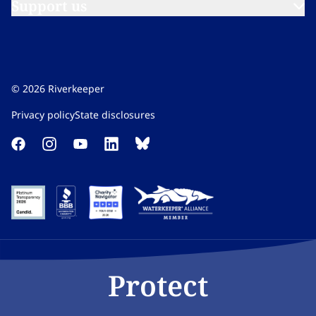
Support us​​​​‌ ‍ ​‍​‍‌‍ ‌ ​‍‌‍‍‌‌‍‌ ‌‍‍‌‌‍ ‍​‍​‍​ ‍‍​‍​‍‌ ​ ‌‍​‌‌‍ ‍‌‍‍‌‌ ‌​‌ ‍‌​‍ ‍‌‍‍‌‌‍ ​‍​‍​‍ ​​‍​‍‌‍‍​‌ ​‍‌‍‌‌‌‍‌‍​‍​‍​ ‍‍​‍​‍‌‍‍​‌ ‌​‌ ‌​‌ ​​‌ ​ ​ ‍‍​‍ ​‍ ‌‍​ ‌‍ ‌‌ ​ ​‍ ‍‌‍ ‌‌‍​‌‌‍‍‌‌‍ ‍​‍ ‍​ ​‍​ ​​​ ​‍​ ‌​‌ ​‍‌‍‌‌‌‍‌​‌‍‌‌‌ ​ ‌‍‍‌‌‍‌ ‌‍ ‍​‍ ‍‌ ​‍‌‍‍‌‌ ‌‍‌‍‌‌‌ ​‍‌‍‍ ‌‍‌‌‌‍‌‌‌ ​​‌‍‌‌‌ ​‍​‍ ‍‌‍ ‌ ​‍‌‍‌ ​‍ ‌‍‍‌‌‍ ‍‌ ‌​‌‍‌‌‌‍ ‍‌ ‌​​‍ ‌‍‌‌‌‍‌​‌‍‍‌‌ ‌​​‍ ‌‍ ‌‌‍ ‌‍‌​‌‍‌‌​ ‌‌ ​​‌ ​‍‌‍‌‌‌ ​ ‌‍‌‌‌‍ ‍‌ ‌​‌‍​‌‌ ‌​‌‍‍‌‌‍ ‌‍ ‍​ ‍ ‌‍‍‌‌‍‌​​ ‌‌‍‌‍‌‍ ‌‍ ‌ ‌​‌‍‌‌‌ ​‍​ ‍ ‌ ‌​‌ ‍‌‌ ​​‌‍‌‌​ ‌‌‍‌‍‌‍ ‌‍ ‌ ‌​‌‍‌‌‌ ​‍​ ‍ ‌ ​​‌‍​‌‌ ‌​‌‍‍​​ ‌‌‍ ‌‌‍‌‌‌‍ ‍‌ ‌‌​‍‌‌​ ‌‌‌​​‍‌‌ ‌‍‍ ‌‍‌‌‌ ‍‌​‍‌‌​ ​ ‌​‌​​‍‌‌​ ​ ‌​‌​​‍‌‌​ ​‍​ ​‍​ ​​‌‍‌‍‌‍​ ​ ‍‌‌‍‌​‌‍‌​‌‍‌​​ ​‍​ ​ ‌‍​ ​ ‌‌​ ‌‍​‍‌‌​ ​‍​ ​‍​‍‌‌​ ‌‌‌​‌​​‍ ‍‌ ‌​‌‍‌‌‌ ‍​‌ ‌​​ ‌‍​‍‌‍​‌‌ ​ ‌‍‌‌‌‌‌‌‌ ​‍‌‍ ​​ ‌‌‍‍​‌ ‌​‌ ‌​‌ ​​‌ ​ ​‍‌‌​ ​ ‌​​‌​‍‌‌​ ​‍‌​‌‍​‍‌‌​ ​‍‌​‌‍‌‍​ ‌‍ ‌‌ ​ ​‍ ‍‌‍ ‌‌‍​‌‌‍‍‌‌‍ ‍​‍ ‍​ ​‍​ ​​​ ​‍​ ‌​‌ ​‍‌‍‌‌‌‍‌​‌‍‌‌‌ ​ ‌‍‍‌‌‍‌ ‌‍ ‍​‍ ‍‌ ​‍‌‍‍‌‌ ‌‍‌‍‌‌‌ ​‍‌‍‍ ‌‍‌‌‌‍‌‌‌ ​​‌‍‌‌‌ ​‍​‍ ‍‌‍ ‌ ​‍‌‍‌ ​‍‌‍‌‍‍‌‌‍‌​​ ‌‌‍‌‍‌‍ ‌‍ ‌ ‌​‌‍‌‌‌ ​‍​‍‌‍‌ ‌​‌ ‍‌‌ ​​‌‍‌‌​ ‌‌‍‌‍‌‍ ‌‍ ‌ ‌​‌‍‌‌‌ ​‍​‍‌‍‌ ​​‌‍​‌‌ ‌​‌‍‍​​ ‌‌‍ ‌‌‍‌‌‌‍ ‍‌ ‌‌​‍‌‌​ ‌‌‌​​‍‌‌ ‌‍‍ ‌‍‌‌‌ ‍‌​‍‌‌​ ​ ‌​‌​​‍‌‌​ ​ ‌​‌​​‍‌‌​ ​‍​ ​‍​ ​​‌‍‌‍‌‍​ ​ ‍‌‌‍‌​‌‍‌​‌‍‌​​ ​‍​ ​ ‌‍​ ​ ‌‌​ ‌‍​‍‌‌​ ​‍​ ​‍​‍‌‌​ ‌‌‌​‌​​‍ ‍‌ ‌​‌‍‌‌‌ ‍​‌ ‌​​‍‌‍‌ ​​‌‍‌‌‌ ​‍‌ ​ ‌ ​​‌‍‌‌‌‍​ ‌ ‌​‌‍‍‌‌ ‌‍‌‍‌‌​ ‌‌ ​​‌ ‌‌‌‍​‍‌‍ ​‌‍‍‌‌ ​ ‌‍‍​‌‍‌‌‌‍‌​​‍​‍‌ ‌
©
2026
Riverkeeper
Privacy policy​​​​‌ ‍ ​‍​‍‌‍ ‌ ​‍‌‍‍‌‌‍‌ ‌‍‍‌‌‍ ‍​‍​‍​ ‍‍​‍​‍‌ ​ ‌‍​‌‌‍ ‍‌‍‍‌‌ ‌​‌ ‍‌​‍ ‍‌‍‍‌‌‍ ​‍​‍​‍ ​​‍​‍‌‍‍​‌ ​‍‌‍‌‌‌‍‌‍​‍​‍​ ‍‍​‍​‍‌‍‍​‌ ‌​‌ ‌​‌ ​​‌ ​ ​ ‍‍​‍ ​‍ ‌‍​ ‌‍ ‌‌ ​ ​‍ ‍‌‍ ‌‌‍​‌‌‍‍‌‌‍ ‍​‍ ‍​ ​‍​ ​​​ ​‍​ ‌​‌ ​‍‌‍‌‌‌‍‌​‌‍‌‌‌ ​ ‌‍‍‌‌‍‌ ‌‍ ‍​‍ ‍‌ ​‍‌‍‍‌‌ ‌‍‌‍‌‌‌ ​‍‌‍‍ ‌‍‌‌‌‍‌‌‌ ​​‌‍‌‌‌ ​‍​‍ ‍‌‍ ‌ ​‍‌‍‌ ​‍ ‌‍‍‌‌‍ ‍‌ ‌​‌‍‌‌‌‍ ‍‌ ‌​​‍ ‌‍‌‌‌‍‌​‌‍‍‌‌ ‌​​‍ ‌‍ ‌‌‍ ‌‍‌​‌‍‌‌​ ‌‌ ​​‌ ​‍‌‍‌‌‌ ​ ‌‍‌‌‌‍ ‍‌ ‌​‌‍​‌‌ ‌​‌‍‍‌‌‍ ‌‍ ‍​ ‍ ‌‍‍‌‌‍‌​​ ‌‌‍‌‍‌‍ ‌‍ ‌ ‌​‌‍‌‌‌ ​‍​ ‍ ‌ ‌​‌ ‍‌‌ ​​‌‍‌‌​ ‌‌‍‌‍‌‍ ‌‍ ‌ ‌​‌‍‌‌‌ ​‍​ ‍ ‌ ​​‌‍​‌‌ ‌​‌‍‍​​ ‌‌‍​‌‌‍‌​‌‍‌​‌‍‍‌‌ ‌​‌‍‍‌‌‍ ‌‍ ‍‌‍​‌‌‍ ​‌​ ​‌‍‍‌‌‍ ‍‌‍‍ ‌ ​ ​‍‌‌​ ‌‌‌​​‍‌‌ ‌‍‍ ‌‍‌‌‌ ‍‌​‍‌‌​ ​ ‌​‌​​‍‌‌​ ​ ‌​‌​​‍‌‌​ ​‍​ ​‍‌‍​ ‌‍‌‍​ ​​​ ​‍​ ​‌​ ‌‍​ ‍‌​ ‌​​ ‌​‌‍​‌​ ​‍‌‍​ ​‍‌‌​ ​‍​ ​‍​‍‌‌​ ‌‌‌​‌​​‍ ‍‌ ‌​‌‍‌‌‌ ‍​‌ ‌​​ ‌‍​‍‌‍​‌‌ ​ ‌‍‌‌‌‌‌‌‌ ​‍‌‍ ​​ ‌‌‍‍​‌ ‌​‌ ‌​‌ ​​‌ ​ ​‍‌‌​ ​ ‌​​‌​‍‌‌​ ​‍‌​‌‍​‍‌‌​ ​‍‌​‌‍‌‍​ ‌‍ ‌‌ ​ ​‍ ‍‌‍ ‌‌‍​‌‌‍‍‌‌‍ ‍​‍ ‍​ ​‍​ ​​​ ​‍​ ‌​‌ ​‍‌‍‌‌‌‍‌​‌‍‌‌‌ ​ ‌‍‍‌‌‍‌ ‌‍ ‍​‍ ‍‌ ​‍‌‍‍‌‌ ‌‍‌‍‌‌‌ ​‍‌‍‍ ‌‍‌‌‌‍‌‌‌ ​​‌‍‌‌‌ ​‍​‍ ‍‌‍ ‌ ​‍‌‍‌ ​‍‌‍‌‍‍‌‌‍‌​​ ‌‌‍‌‍‌‍ ‌‍ ‌ ‌​‌‍‌‌‌ ​‍​‍‌‍‌ ‌​‌ ‍‌‌ ​​‌‍‌‌​ ‌‌‍‌‍‌‍ ‌‍ ‌ ‌​‌‍‌‌‌ ​‍​‍‌‍‌ ​​‌‍​‌‌ ‌​‌‍‍​​ ‌‌‍​‌‌‍‌​‌‍‌​‌‍‍‌‌ ‌​‌‍‍‌‌‍ ‌‍ ‍‌‍​‌‌‍ ​‌​ ​‌‍‍‌‌‍ ‍‌‍‍ ‌ ​ ​‍‌‌​ ‌‌‌​​‍‌‌ ‌‍‍ ‌‍‌‌‌ ‍‌​‍‌‌​ ​ ‌​‌​​‍‌‌​ ​ ‌​‌​​‍‌‌​ ​‍​ ​‍‌‍​ ‌‍‌‍​ ​​​ ​‍​ ​‌​ ‌‍​ ‍‌​ ‌​​ ‌​‌‍​‌​ ​‍‌‍​ ​‍‌‌​ ​‍​ ​‍​‍‌‌​ ‌‌‌​‌​​‍ ‍‌ ‌​‌‍‌‌‌ ‍​‌ ‌​​‍‌‍‌ ​​‌‍‌‌‌ ​‍‌ ​ ‌ ​​‌‍‌‌‌‍​ ‌ ‌​‌‍‍‌‌ ‌‍‌‍‌‌​ ‌‌ ​​‌ ‌‌‌‍​‍‌‍ ​‌‍‍‌‌ ​ ‌‍‍​‌‍‌‌‌‍‌​​‍​‍‌ ‌
State disclosures​​​​‌ ‍ ​‍​‍‌‍ ‌ ​‍‌‍‍‌‌‍‌ ‌‍‍‌‌‍ ‍​‍​‍​ ‍‍​‍​‍‌ ​ ‌‍​‌‌‍ ‍‌‍‍‌‌ ‌​‌ ‍‌​‍ ‍‌‍‍‌‌‍ ​‍​‍​‍ ​​‍​‍‌‍‍​‌ ​‍‌‍‌‌‌‍‌‍​‍​‍​ ‍‍​‍​‍‌‍‍​‌ ‌​‌ ‌​‌ ​​‌ ​ ​ ‍‍​‍ ​‍ ‌‍​ ‌‍ ‌‌ ​ ​‍ ‍‌‍ ‌‌‍​‌‌‍‍‌‌‍ ‍​‍ ‍​ ​‍​ ​​​ ​‍​ ‌​‌ ​‍‌‍‌‌‌‍‌​‌‍‌‌‌ ​ ‌‍‍‌‌‍‌ ‌‍ ‍​‍ ‍‌ ​‍‌‍‍‌‌ ‌‍‌‍‌‌‌ ​‍‌‍‍ ‌‍‌‌‌‍‌‌‌ ​​‌‍‌‌‌ ​‍​‍ ‍‌‍ ‌ ​‍‌‍‌ ​‍ ‌‍‍‌‌‍ ‍‌ ‌​‌‍‌‌‌‍ ‍‌ ‌​​‍ ‌‍‌‌‌‍‌​‌‍‍‌‌ ‌​​‍ ‌‍ ‌‌‍ ‌‍‌​‌‍‌‌​ ‌‌ ​​‌ ​‍‌‍‌‌‌ ​ ‌‍‌‌‌‍ ‍‌ ‌​‌‍​‌‌ ‌​‌‍‍‌‌‍ ‌‍ ‍​ ‍ ‌‍‍‌‌‍‌​​ ‌‌‍‌‍‌‍ ‌‍ ‌ ‌​‌‍‌‌‌ ​‍​ ‍ ‌ ‌​‌ ‍‌‌ ​​‌‍‌‌​ ‌‌‍‌‍‌‍ ‌‍ ‌ ‌​‌‍‌‌‌ ​‍​ ‍ ‌ ​​‌‍​‌‌ ‌​‌‍‍​​ ‌‌‍​‌‌‍‌​‌‍‌​‌‍‍‌‌ ‌​‌‍‍‌‌‍ ‌‍ ‍‌‍​‌‌‍ ​‌​ ​‌‍‍‌‌‍ ‍‌‍‍ ‌ ​ ​‍‌‌​ ‌‌‌​​‍‌‌ ‌‍‍ ‌‍‌‌‌ ‍‌​‍‌‌​ ​ ‌​‌​​‍‌‌​ ​ ‌​‌​​‍‌‌​ ​‍​ ​‍​ ‌‍‌‍​ ‌‍‌‌​ ‍​‌‍‌‌​ ​​‌‍‌​​ ​‍‌‍​‌​ ‌​​ ‍​​ ‍​​‍‌‌​ ​‍​ ​‍​‍‌‌​ ‌‌‌​‌​​‍ ‍‌ ‌​‌‍‌‌‌ ‍​‌ ‌​​ ‌‍​‍‌‍​‌‌ ​ ‌‍‌‌‌‌‌‌‌ ​‍‌‍ ​​ ‌‌‍‍​‌ ‌​‌ ‌​‌ ​​‌ ​ ​‍‌‌​ ​ ‌​​‌​‍‌‌​ ​‍‌​‌‍​‍‌‌​ ​‍‌​‌‍‌‍​ ‌‍ ‌‌ ​ ​‍ ‍‌‍ ‌‌‍​‌‌‍‍‌‌‍ ‍​‍ ‍​ ​‍​ ​​​ ​‍​ ‌​‌ ​‍‌‍‌‌‌‍‌​‌‍‌‌‌ ​ ‌‍‍‌‌‍‌ ‌‍ ‍​‍ ‍‌ ​‍‌‍‍‌‌ ‌‍‌‍‌‌‌ ​‍‌‍‍ ‌‍‌‌‌‍‌‌‌ ​​‌‍‌‌‌ ​‍​‍ ‍‌‍ ‌ ​‍‌‍‌ ​‍‌‍‌‍‍‌‌‍‌​​ ‌‌‍‌‍‌‍ ‌‍ ‌ ‌​‌‍‌‌‌ ​‍​‍‌‍‌ ‌​‌ ‍‌‌ ​​‌‍‌‌​ ‌‌‍‌‍‌‍ ‌‍ ‌ ‌​‌‍‌‌‌ ​‍​‍‌‍‌ ​​‌‍​‌‌ ‌​‌‍‍​​ ‌‌‍​‌‌‍‌​‌‍‌​‌‍‍‌‌ ‌​‌‍‍‌‌‍ ‌‍ ‍‌‍​‌‌‍ ​‌​ ​‌‍‍‌‌‍ ‍‌‍‍ ‌ ​ ​‍‌‌​ ‌‌‌​​‍‌‌ ‌‍‍ ‌‍‌‌‌ ‍‌​‍‌‌​ ​ ‌​‌​​‍‌‌​ ​ ‌​‌​​‍‌‌​ ​‍​ ​‍​ ‌‍‌‍​ ‌‍‌‌​ ‍​‌‍‌‌​ ​​‌‍‌​​ ​‍‌‍​‌​ ‌​​ ‍​​ ‍​​‍‌‌​ ​‍​ ​‍​‍‌‌​ ‌‌‌​‌​​‍ ‍‌ ‌​‌‍‌‌‌ ‍​‌ ‌​​‍‌‍‌ ​​‌‍‌‌‌ ​‍‌ ​ ‌ ​​‌‍‌‌‌‍​ ‌ ‌​‌‍‍‌‌ ‌‍‌‍‌‌​ ‌‌ ​​‌ ‌‌‌‍​‍‌‍ ​‌‍‍‌‌ ​ ‌‍‍​‌‍‌‌‌‍‌​​‍​‍‌ ‌
Protect