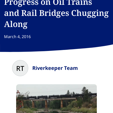
Progress on Oil Trains
and Rail Bridges Chugging
Along​​​​‌ ‍ ​‍​‍‌‍ ‌ ​‍‌‍‍‌‌‍‌ ‌‍‍‌‌‍ ‍​‍​‍​ ‍‍​‍​‍‌ ​ ‌‍​‌‌‍ ‍‌‍‍‌‌ ‌​‌ ‍‌​‍ ‍‌‍‍‌‌‍ ​‍​‍​‍ ​​‍​‍‌‍‍​‌ ​‍‌‍‌‌‌‍‌‍​‍​‍​ ‍‍​‍​‍‌‍‍​‌ ‌​‌ ‌​‌ ​​‌ ​ ​ ‍‍​‍ ​‍ ‌‍​ ‌‍ ‌‌ ​ ​‍ ‍‌‍ ‌‌‍​‌‌‍‍‌‌‍ ‍​‍ ‍​ ​‍​ ​​​ ​‍​ ‌​‌ ​‍‌‍‌‌‌‍‌​‌‍‌‌‌ ​ ‌‍‍‌‌‍‌ ‌‍ ‍​‍ ‍‌ ​‍‌‍‍‌‌ ‌‍‌‍‌‌‌ ​‍‌‍‍ ‌‍‌‌‌‍‌‌‌ ​​‌‍‌‌‌ ​‍​‍ ‍‌‍ ‌ ​‍‌‍‌ ​‍ ‌‍‍‌‌‍ ‍‌ ‌​‌‍‌‌‌‍ ‍‌ ‌​​‍ ‌‍‌‌‌‍‌​‌‍‍‌‌ ‌​​‍ ‌‍ ‌‌‍ ‌‍‌​‌‍‌‌​ ‌‌ ​​‌ ​‍‌‍‌‌‌ ​ ‌‍‌‌‌‍ ‍‌ ‌​‌‍​‌‌ ‌​‌‍‍‌‌‍ ‌‍ ‍​ ‍ ‌‍‍‌‌‍‌​​ ‌​ ‍​​ ‌​​ ‍​​ ‌​‌‍‌‌​ ‌​‌‍‌‍​ ‍‌​‍ ‌​ ‍​​ ​‌​ ​​‌‍‌​​‍ ‌​ ‌​‌‍‌‌​ ‌ ​ ‌‍​‍ ‌‌‍​‌‌‍‌​​ ‍‌‌‍‌‍​‍ ‌​ ‍​​ ‌‍​ ‍‌‌‍​‌​ ‌‍​ ‌​​ ​​‌‍​‌‌‍‌‍​ ‌​​ ‍​​ ​​​ ‍ ‌ ‌​‌ ‍‌‌ ​​‌‍‌‌​ ‌‌‍​‌‌ ​‍‌ ‌​‌‍‍‌‌‍​ ‌‍ ​‌‍‌‌​ ‍ ‌ ​​‌‍​‌‌ ‌​‌‍‍​​ ‌‌ ‌​‌‍‍‌‌ ‌​‌‍ ​‌‍‌‌​ ‌‍​‍‌‍​‌‌ ​ ‌‍‌‌‌‌‌‌‌ ​‍‌‍ ​​ ‌‌‍‍​‌ ‌​‌ ‌​‌ ​​‌ ​ ​‍‌‌​ ​ ‌​​‌​‍‌‌​ ​‍‌​‌‍​‍‌‌​ ​‍‌​‌‍‌‍​ ‌‍ ‌‌ ​ ​‍ ‍‌‍ ‌‌‍​‌‌‍‍‌‌‍ ‍​‍ ‍​ ​‍​ ​​​ ​‍​ ‌​‌ ​‍‌‍‌‌‌‍‌​‌‍‌‌‌ ​ ‌‍‍‌‌‍‌ ‌‍ ‍​‍ ‍‌ ​‍‌‍‍‌‌ ‌‍‌‍‌‌‌ ​‍‌‍‍ ‌‍‌‌‌‍‌‌‌ ​​‌‍‌‌‌ ​‍​‍ ‍‌‍ ‌ ​‍‌‍‌ ​‍‌‍‌‍‍‌‌‍‌​​ ‌​ ‍​​ ‌​​ ‍​​ ‌​‌‍‌‌​ ‌​‌‍‌‍​ ‍‌​‍ ‌​ ‍​​ ​‌​ ​​‌‍‌​​‍ ‌​ ‌​‌‍‌‌​ ‌ ​ ‌‍​‍ ‌‌‍​‌‌‍‌​​ ‍‌‌‍‌‍​‍ ‌​ ‍​​ ‌‍​ ‍‌‌‍​‌​ ‌‍​ ‌​​ ​​‌‍​‌‌‍‌‍​ ‌​​ ‍​​ ​​​‍‌‍‌ ‌​‌ ‍‌‌ ​​‌‍‌‌​ ‌‌‍​‌‌ ​‍‌ ‌​‌‍‍‌‌‍​ ‌‍ ​‌‍‌‌​‍‌‍‌ ​​‌‍​‌‌ ‌​‌‍‍​​ ‌‌ ‌​‌‍‍‌‌ ‌​‌‍ ​‌‍‌‌​‍‌‍‌ ​​‌‍‌‌‌ ​‍‌ ​ ‌ ​​‌‍‌‌‌‍​ ‌ ‌​‌‍‍‌‌ ‌‍‌‍‌‌​ ‌‌ ​​‌ ‌‌‌‍​‍‌‍ ​‌‍‍‌‌ ​ ‌‍‍​‌‍‌‌‌‍‌​​‍​‍‌ ‌
March 4, 2016
RT
Riverkeeper Team