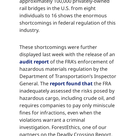
approximately 100,000 privately-owned
rail bridges in the U.S. from eight
individuals to 16 shows the enormous
shortcomings in federal regulation of this
industry.​​​​‌ ‍ ​‍​‍‌‍ ‌ ​‍‌‍‍‌‌‍‌ ‌‍‍‌‌‍ ‍​‍​‍​ ‍‍​‍​‍‌ ​ ‌‍​‌‌‍ ‍‌‍‍‌‌ ‌​‌ ‍‌​‍ ‍‌‍‍‌‌‍ ​‍​‍​‍ ​​‍​‍‌‍‍​‌ ​‍‌‍‌‌‌‍‌‍​‍​‍​ ‍‍​‍​‍‌‍‍​‌ ‌​‌ ‌​‌ ​​‌ ​ ​ ‍‍​‍ ​‍ ‌‍​ ‌‍ ‌‌ ​ ​‍ ‍‌‍ ‌‌‍​‌‌‍‍‌‌‍ ‍​‍ ‍​ ​‍​ ​​​ ​‍​ ‌​‌ ​‍‌‍‌‌‌‍‌​‌‍‌‌‌ ​ ‌‍‍‌‌‍‌ ‌‍ ‍​‍ ‍‌ ​‍‌‍‍‌‌ ‌‍‌‍‌‌‌ ​‍‌‍‍ ‌‍‌‌‌‍‌‌‌ ​​‌‍‌‌‌ ​‍​‍ ‍‌‍ ‌ ​‍‌‍‌ ​‍ ‌‍‍‌‌‍ ‍‌ ‌​‌‍‌‌‌‍ ‍‌ ‌​​‍ ‌‍‌‌‌‍‌​‌‍‍‌‌ ‌​​‍ ‌‍ ‌‌‍ ‌‍‌​‌‍‌‌​ ‌‌ ​​‌ ​‍‌‍‌‌‌ ​ ‌‍‌‌‌‍ ‍‌ ‌​‌‍​‌‌ ‌​‌‍‍‌‌‍ ‌‍ ‍​ ‍ ‌‍‍‌‌‍‌​​ ‌​ ‍​​ ‌​​ ‍​​ ‌​‌‍‌‌​ ‌​‌‍‌‍​ ‍‌​‍ ‌​ ‍​​ ​‌​ ​​‌‍‌​​‍ ‌​ ‌​‌‍‌‌​ ‌ ​ ‌‍​‍ ‌‌‍​‌‌‍‌​​ ‍‌‌‍‌‍​‍ ‌​ ‍​​ ‌‍​ ‍‌‌‍​‌​ ‌‍​ ‌​​ ​​‌‍​‌‌‍‌‍​ ‌​​ ‍​​ ​​​ ‍ ‌ ‌​‌ ‍‌‌ ​​‌‍‌‌​ ‌‌‍​‌‌ ​‍‌ ‌​‌‍‍‌‌‍​ ‌‍ ​‌‍‌‌​ ‍ ‌ ​​‌‍​‌‌ ‌​‌‍‍​​ ‌‌‍​ ‌‍ ‌‍ ‍‌ ‌​‌‍‌‌‌‍ ‍‌ ‌​​‍‌‌​ ‌‌‌​​‍‌‌ ‌‍‍ ‌‍‌‌‌ ‍‌​‍‌‌​ ​ ‌​‌​​‍‌‌​ ​ ‌​‌​​‍‌‌​ ​‍​ ​‍​ ‌‍‌‍‌‍​ ‍​​ ​​​ ​‌​ ‌​​ ‌ ‌‍​ ​ ‌​‌‍‌‌‌‍​‍​ ​‌​‍‌‌​ ​‍​ ​‍​‍‌‌​ ‌‌‌​‌​​‍ ‍‌‍​ ‌‍‍​‌‍‍‌‌‍ ​‌‍‌​‌ ​‍‌‍‌‌‌‍ ‍​‍‌‌​ ‌‌‌​​‍‌‌ ‌‍‍ ‌‍‌‌‌ ‍‌​‍‌‌​ ​ ‌​‌​​‍‌‌​ ​ ‌​‌​​‍‌‌​ ​‍​ ​‍​ ‌‍‌‍‌‍​ ‍​​ ​​​ ​‌​ ‌​​ ‌ ‌‍​ ​ ‌​‌‍‌‌‌‍​‍​ ​‌​ ‌​​‍‌‌​ ​‍​ ​‍​‍‌‌​ ‌‌‌​‌​​‍ ‍‌ ‌​‌‍‌‌‌ ‍​‌ ‌​​ ‌‍​‍‌‍​‌‌ ​ ‌‍‌‌‌‌‌‌‌ ​‍‌‍ ​​ ‌‌‍‍​‌ ‌​‌ ‌​‌ ​​‌ ​ ​‍‌‌​ ​ ‌​​‌​‍‌‌​ ​‍‌​‌‍​‍‌‌​ ​‍‌​‌‍‌‍​ ‌‍ ‌‌ ​ ​‍ ‍‌‍ ‌‌‍​‌‌‍‍‌‌‍ ‍​‍ ‍​ ​‍​ ​​​ ​‍​ ‌​‌ ​‍‌‍‌‌‌‍‌​‌‍‌‌‌ ​ ‌‍‍‌‌‍‌ ‌‍ ‍​‍ ‍‌ ​‍‌‍‍‌‌ ‌‍‌‍‌‌‌ ​‍‌‍‍ ‌‍‌‌‌‍‌‌‌ ​​‌‍‌‌‌ ​‍​‍ ‍‌‍ ‌ ​‍‌‍‌ ​‍‌‍‌‍‍‌‌‍‌​​ ‌​ ‍​​ ‌​​ ‍​​ ‌​‌‍‌‌​ ‌​‌‍‌‍​ ‍‌​‍ ‌​ ‍​​ ​‌​ ​​‌‍‌​​‍ ‌​ ‌​‌‍‌‌​ ‌ ​ ‌‍​‍ ‌‌‍​‌‌‍‌​​ ‍‌‌‍‌‍​‍ ‌​ ‍​​ ‌‍​ ‍‌‌‍​‌​ ‌‍​ ‌​​ ​​‌‍​‌‌‍‌‍​ ‌​​ ‍​​ ​​​‍‌‍‌ ‌​‌ ‍‌‌ ​​‌‍‌‌​ ‌‌‍​‌‌ ​‍‌ ‌​‌‍‍‌‌‍​ ‌‍ ​‌‍‌‌​‍‌‍‌ ​​‌‍​‌‌ ‌​‌‍‍​​ ‌‌‍​ ‌‍ ‌‍ ‍‌ ‌​‌‍‌‌‌‍ ‍‌ ‌​​‍‌‌​ ‌‌‌​​‍‌‌ ‌‍‍ ‌‍‌‌‌ ‍‌​‍‌‌​ ​ ‌​‌​​‍‌‌​ ​ ‌​‌​​‍‌‌​ ​‍​ ​‍​ ‌‍‌‍‌‍​ ‍​​ ​​​ ​‌​ ‌​​ ‌ ‌‍​ ​ ‌​‌‍‌‌‌‍​‍​ ​‌​‍‌‌​ ​‍​ ​‍​‍‌‌​ ‌‌‌​‌​​‍ ‍‌‍​ ‌‍‍​‌‍‍‌‌‍ ​‌‍‌​‌ ​‍‌‍‌‌‌‍ ‍​‍‌‌​ ‌‌‌​​‍‌‌ ‌‍‍ ‌‍‌‌‌ ‍‌​‍‌‌​ ​ ‌​‌​​‍‌‌​ ​ ‌​‌​​‍‌‌​ ​‍​ ​‍​ ‌‍‌‍‌‍​ ‍​​ ​​​ ​‌​ ‌​​ ‌ ‌‍​ ​ ‌​‌‍‌‌‌‍​‍​ ​‌​ ‌​​‍‌‌​ ​‍​ ​‍​‍‌‌​ ‌‌‌​‌​​‍ ‍‌ ‌​‌‍‌‌‌ ‍​‌ ‌​​‍‌‍‌ ​​‌‍‌‌‌ ​‍‌ ​ ‌ ​​‌‍‌‌‌‍​ ‌ ‌​‌‍‍‌‌ ‌‍‌‍‌‌​ ‌‌ ​​‌ ‌‌‌‍​‍‌‍ ​‌‍‍‌‌ ​ ‌‍‍​‌‍‌‌‌‍‌​​‍​‍‌ ‌
These shortcomings were further
displayed last week with the release of an
audit report​​​​‌ ‍ ​‍​‍‌‍ ‌ ​‍‌‍‍‌‌‍‌ ‌‍‍‌‌‍ ‍​‍​‍​ ‍‍​‍​‍‌ ​ ‌‍​‌‌‍ ‍‌‍‍‌‌ ‌​‌ ‍‌​‍ ‍‌‍‍‌‌‍ ​‍​‍​‍ ​​‍​‍‌‍‍​‌ ​‍‌‍‌‌‌‍‌‍​‍​‍​ ‍‍​‍​‍‌‍‍​‌ ‌​‌ ‌​‌ ​​‌ ​ ​ ‍‍​‍ ​‍ ‌‍​ ‌‍ ‌‌ ​ ​‍ ‍‌‍ ‌‌‍​‌‌‍‍‌‌‍ ‍​‍ ‍​ ​‍​ ​​​ ​‍​ ‌​‌ ​‍‌‍‌‌‌‍‌​‌‍‌‌‌ ​ ‌‍‍‌‌‍‌ ‌‍ ‍​‍ ‍‌ ​‍‌‍‍‌‌ ‌‍‌‍‌‌‌ ​‍‌‍‍ ‌‍‌‌‌‍‌‌‌ ​​‌‍‌‌‌ ​‍​‍ ‍‌‍ ‌ ​‍‌‍‌ ​‍ ‌‍‍‌‌‍ ‍‌ ‌​‌‍‌‌‌‍ ‍‌ ‌​​‍ ‌‍‌‌‌‍‌​‌‍‍‌‌ ‌​​‍ ‌‍ ‌‌‍ ‌‍‌​‌‍‌‌​ ‌‌ ​​‌ ​‍‌‍‌‌‌ ​ ‌‍‌‌‌‍ ‍‌ ‌​‌‍​‌‌ ‌​‌‍‍‌‌‍ ‌‍ ‍​ ‍ ‌‍‍‌‌‍‌​​ ‌​ ‍​​ ‌​​ ‍​​ ‌​‌‍‌‌​ ‌​‌‍‌‍​ ‍‌​‍ ‌​ ‍​​ ​‌​ ​​‌‍‌​​‍ ‌​ ‌​‌‍‌‌​ ‌ ​ ‌‍​‍ ‌‌‍​‌‌‍‌​​ ‍‌‌‍‌‍​‍ ‌​ ‍​​ ‌‍​ ‍‌‌‍​‌​ ‌‍​ ‌​​ ​​‌‍​‌‌‍‌‍​ ‌​​ ‍​​ ​​​ ‍ ‌ ‌​‌ ‍‌‌ ​​‌‍‌‌​ ‌‌‍​‌‌ ​‍‌ ‌​‌‍‍‌‌‍​ ‌‍ ​‌‍‌‌​ ‍ ‌ ​​‌‍​‌‌ ‌​‌‍‍​​ ‌‌‍​ ‌‍ ‌‍ ‍‌ ‌​‌‍‌‌‌‍ ‍‌ ‌​​‍‌‌​ ‌‌‌​​‍‌‌ ‌‍‍ ‌‍‌‌‌ ‍‌​‍‌‌​ ​ ‌​‌​​‍‌‌​ ​ ‌​‌​​‍‌‌​ ​‍​ ​‍‌‍‌‍​ ‌ ​ ‌‌​ ​‌​ ‌​‌‍‌​​ ‌‍‌‍‌‌​ ‌‌​ ​​‌‍‌‌‌‍​‍​‍‌‌​ ​‍​ ​‍​‍‌‌​ ‌‌‌​‌​​‍ ‍‌‍​ ‌‍‍​‌‍‍‌‌‍ ​‌‍‌​‌ ​‍‌‍‌‌‌‍ ‍​‍‌‌​ ‌‌‌​​‍‌‌ ‌‍‍ ‌‍‌‌‌ ‍‌​‍‌‌​ ​ ‌​‌​​‍‌‌​ ​ ‌​‌​​‍‌‌​ ​‍​ ​‍‌‍‌‍​ ‌ ​ ‌‌​ ​‌​ ‌​‌‍‌​​ ‌‍‌‍‌‌​ ‌‌​ ​​‌‍‌‌‌‍​‍​ ​‌​‍‌‌​ ​‍​ ​‍​‍‌‌​ ‌‌‌​‌​​‍ ‍‌ ‌​‌‍‌‌‌ ‍​‌ ‌​​ ‌‍​‍‌‍​‌‌ ​ ‌‍‌‌‌‌‌‌‌ ​‍‌‍ ​​ ‌‌‍‍​‌ ‌​‌ ‌​‌ ​​‌ ​ ​‍‌‌​ ​ ‌​​‌​‍‌‌​ ​‍‌​‌‍​‍‌‌​ ​‍‌​‌‍‌‍​ ‌‍ ‌‌ ​ ​‍ ‍‌‍ ‌‌‍​‌‌‍‍‌‌‍ ‍​‍ ‍​ ​‍​ ​​​ ​‍​ ‌​‌ ​‍‌‍‌‌‌‍‌​‌‍‌‌‌ ​ ‌‍‍‌‌‍‌ ‌‍ ‍​‍ ‍‌ ​‍‌‍‍‌‌ ‌‍‌‍‌‌‌ ​‍‌‍‍ ‌‍‌‌‌‍‌‌‌ ​​‌‍‌‌‌ ​‍​‍ ‍‌‍ ‌ ​‍‌‍‌ ​‍‌‍‌‍‍‌‌‍‌​​ ‌​ ‍​​ ‌​​ ‍​​ ‌​‌‍‌‌​ ‌​‌‍‌‍​ ‍‌​‍ ‌​ ‍​​ ​‌​ ​​‌‍‌​​‍ ‌​ ‌​‌‍‌‌​ ‌ ​ ‌‍​‍ ‌‌‍​‌‌‍‌​​ ‍‌‌‍‌‍​‍ ‌​ ‍​​ ‌‍​ ‍‌‌‍​‌​ ‌‍​ ‌​​ ​​‌‍​‌‌‍‌‍​ ‌​​ ‍​​ ​​​‍‌‍‌ ‌​‌ ‍‌‌ ​​‌‍‌‌​ ‌‌‍​‌‌ ​‍‌ ‌​‌‍‍‌‌‍​ ‌‍ ​‌‍‌‌​‍‌‍‌ ​​‌‍​‌‌ ‌​‌‍‍​​ ‌‌‍​ ‌‍ ‌‍ ‍‌ ‌​‌‍‌‌‌‍ ‍‌ ‌​​‍‌‌​ ‌‌‌​​‍‌‌ ‌‍‍ ‌‍‌‌‌ ‍‌​‍‌‌​ ​ ‌​‌​​‍‌‌​ ​ ‌​‌​​‍‌‌​ ​‍​ ​‍‌‍‌‍​ ‌ ​ ‌‌​ ​‌​ ‌​‌‍‌​​ ‌‍‌‍‌‌​ ‌‌​ ​​‌‍‌‌‌‍​‍​‍‌‌​ ​‍​ ​‍​‍‌‌​ ‌‌‌​‌​​‍ ‍‌‍​ ‌‍‍​‌‍‍‌‌‍ ​‌‍‌​‌ ​‍‌‍‌‌‌‍ ‍​‍‌‌​ ‌‌‌​​‍‌‌ ‌‍‍ ‌‍‌‌‌ ‍‌​‍‌‌​ ​ ‌​‌​​‍‌‌​ ​ ‌​‌​​‍‌‌​ ​‍​ ​‍‌‍‌‍​ ‌ ​ ‌‌​ ​‌​ ‌​‌‍‌​​ ‌‍‌‍‌‌​ ‌‌​ ​​‌‍‌‌‌‍​‍​ ​‌​‍‌‌​ ​‍​ ​‍​‍‌‌​ ‌‌‌​‌​​‍ ‍‌ ‌​‌‍‌‌‌ ‍​‌ ‌​​‍‌‍‌ ​​‌‍‌‌‌ ​‍‌ ​ ‌ ​​‌‍‌‌‌‍​ ‌ ‌​‌‍‍‌‌ ‌‍‌‍‌‌​ ‌‌ ​​‌ ‌‌‌‍​‍‌‍ ​‌‍‍‌‌ ​ ‌‍‍​‌‍‌‌‌‍‌​​‍​‍‌ ‌
of the FRA’s enforcement of
hazardous materials regulation by the
Department of Transportation’s Inspector
General. The ​​​​‌ ‍ ​‍​‍‌‍ ‌ ​‍‌‍‍‌‌‍‌ ‌‍‍‌‌‍ ‍​‍​‍​ ‍‍​‍​‍‌ ​ ‌‍​‌‌‍ ‍‌‍‍‌‌ ‌​‌ ‍‌​‍ ‍‌‍‍‌‌‍ ​‍​‍​‍ ​​‍​‍‌‍‍​‌ ​‍‌‍‌‌‌‍‌‍​‍​‍​ ‍‍​‍​‍‌‍‍​‌ ‌​‌ ‌​‌ ​​‌ ​ ​ ‍‍​‍ ​‍ ‌‍​ ‌‍ ‌‌ ​ ​‍ ‍‌‍ ‌‌‍​‌‌‍‍‌‌‍ ‍​‍ ‍​ ​‍​ ​​​ ​‍​ ‌​‌ ​‍‌‍‌‌‌‍‌​‌‍‌‌‌ ​ ‌‍‍‌‌‍‌ ‌‍ ‍​‍ ‍‌ ​‍‌‍‍‌‌ ‌‍‌‍‌‌‌ ​‍‌‍‍ ‌‍‌‌‌‍‌‌‌ ​​‌‍‌‌‌ ​‍​‍ ‍‌‍ ‌ ​‍‌‍‌ ​‍ ‌‍‍‌‌‍ ‍‌ ‌​‌‍‌‌‌‍ ‍‌ ‌​​‍ ‌‍‌‌‌‍‌​‌‍‍‌‌ ‌​​‍ ‌‍ ‌‌‍ ‌‍‌​‌‍‌‌​ ‌‌ ​​‌ ​‍‌‍‌‌‌ ​ ‌‍‌‌‌‍ ‍‌ ‌​‌‍​‌‌ ‌​‌‍‍‌‌‍ ‌‍ ‍​ ‍ ‌‍‍‌‌‍‌​​ ‌​ ‍​​ ‌​​ ‍​​ ‌​‌‍‌‌​ ‌​‌‍‌‍​ ‍‌​‍ ‌​ ‍​​ ​‌​ ​​‌‍‌​​‍ ‌​ ‌​‌‍‌‌​ ‌ ​ ‌‍​‍ ‌‌‍​‌‌‍‌​​ ‍‌‌‍‌‍​‍ ‌​ ‍​​ ‌‍​ ‍‌‌‍​‌​ ‌‍​ ‌​​ ​​‌‍​‌‌‍‌‍​ ‌​​ ‍​​ ​​​ ‍ ‌ ‌​‌ ‍‌‌ ​​‌‍‌‌​ ‌‌‍​‌‌ ​‍‌ ‌​‌‍‍‌‌‍​ ‌‍ ​‌‍‌‌​ ‍ ‌ ​​‌‍​‌‌ ‌​‌‍‍​​ ‌‌‍​ ‌‍ ‌‍ ‍‌ ‌​‌‍‌‌‌‍ ‍‌ ‌​​‍‌‌​ ‌‌‌​​‍‌‌ ‌‍‍ ‌‍‌‌‌ ‍‌​‍‌‌​ ​ ‌​‌​​‍‌‌​ ​ ‌​‌​​‍‌‌​ ​‍​ ​‍‌‍‌‍​ ‌ ​ ‌‌​ ​‌​ ‌​‌‍‌​​ ‌‍‌‍‌‌​ ‌‌​ ​​‌‍‌‌‌‍​‍​‍‌‌​ ​‍​ ​‍​‍‌‌​ ‌‌‌​‌​​‍ ‍‌‍​ ‌‍‍​‌‍‍‌‌‍ ​‌‍‌​‌ ​‍‌‍‌‌‌‍ ‍​‍‌‌​ ‌‌‌​​‍‌‌ ‌‍‍ ‌‍‌‌‌ ‍‌​‍‌‌​ ​ ‌​‌​​‍‌‌​ ​ ‌​‌​​‍‌‌​ ​‍​ ​‍‌‍‌‍​ ‌ ​ ‌‌​ ​‌​ ‌​‌‍‌​​ ‌‍‌‍‌‌​ ‌‌​ ​​‌‍‌‌‌‍​‍​ ​‍​‍‌‌​ ​‍​ ​‍​‍‌‌​ ‌‌‌​‌​​‍ ‍‌ ‌​‌‍‌‌‌ ‍​‌ ‌​​ ‌‍​‍‌‍​‌‌ ​ ‌‍‌‌‌‌‌‌‌ ​‍‌‍ ​​ ‌‌‍‍​‌ ‌​‌ ‌​‌ ​​‌ ​ ​‍‌‌​ ​ ‌​​‌​‍‌‌​ ​‍‌​‌‍​‍‌‌​ ​‍‌​‌‍‌‍​ ‌‍ ‌‌ ​ ​‍ ‍‌‍ ‌‌‍​‌‌‍‍‌‌‍ ‍​‍ ‍​ ​‍​ ​​​ ​‍​ ‌​‌ ​‍‌‍‌‌‌‍‌​‌‍‌‌‌ ​ ‌‍‍‌‌‍‌ ‌‍ ‍​‍ ‍‌ ​‍‌‍‍‌‌ ‌‍‌‍‌‌‌ ​‍‌‍‍ ‌‍‌‌‌‍‌‌‌ ​​‌‍‌‌‌ ​‍​‍ ‍‌‍ ‌ ​‍‌‍‌ ​‍‌‍‌‍‍‌‌‍‌​​ ‌​ ‍​​ ‌​​ ‍​​ ‌​‌‍‌‌​ ‌​‌‍‌‍​ ‍‌​‍ ‌​ ‍​​ ​‌​ ​​‌‍‌​​‍ ‌​ ‌​‌‍‌‌​ ‌ ​ ‌‍​‍ ‌‌‍​‌‌‍‌​​ ‍‌‌‍‌‍​‍ ‌​ ‍​​ ‌‍​ ‍‌‌‍​‌​ ‌‍​ ‌​​ ​​‌‍​‌‌‍‌‍​ ‌​​ ‍​​ ​​​‍‌‍‌ ‌​‌ ‍‌‌ ​​‌‍‌‌​ ‌‌‍​‌‌ ​‍‌ ‌​‌‍‍‌‌‍​ ‌‍ ​‌‍‌‌​‍‌‍‌ ​​‌‍​‌‌ ‌​‌‍‍​​ ‌‌‍​ ‌‍ ‌‍ ‍‌ ‌​‌‍‌‌‌‍ ‍‌ ‌​​‍‌‌​ ‌‌‌​​‍‌‌ ‌‍‍ ‌‍‌‌‌ ‍‌​‍‌‌​ ​ ‌​‌​​‍‌‌​ ​ ‌​‌​​‍‌‌​ ​‍​ ​‍‌‍‌‍​ ‌ ​ ‌‌​ ​‌​ ‌​‌‍‌​​ ‌‍‌‍‌‌​ ‌‌​ ​​‌‍‌‌‌‍​‍​‍‌‌​ ​‍​ ​‍​‍‌‌​ ‌‌‌​‌​​‍ ‍‌‍​ ‌‍‍​‌‍‍‌‌‍ ​‌‍‌​‌ ​‍‌‍‌‌‌‍ ‍​‍‌‌​ ‌‌‌​​‍‌‌ ‌‍‍ ‌‍‌‌‌ ‍‌​‍‌‌​ ​ ‌​‌​​‍‌‌​ ​ ‌​‌​​‍‌‌​ ​‍​ ​‍‌‍‌‍​ ‌ ​ ‌‌​ ​‌​ ‌​‌‍‌​​ ‌‍‌‍‌‌​ ‌‌​ ​​‌‍‌‌‌‍​‍​ ​‍​‍‌‌​ ​‍​ ​‍​‍‌‌​ ‌‌‌​‌​​‍ ‍‌ ‌​‌‍‌‌‌ ‍​‌ ‌​​‍‌‍‌ ​​‌‍‌‌‌ ​‍‌ ​ ‌ ​​‌‍‌‌‌‍​ ‌ ‌​‌‍‍‌‌ ‌‍‌‍‌‌​ ‌‌ ​​‌ ‌‌‌‍​‍‌‍ ​‌‍‍‌‌ ​ ‌‍‍​‌‍‌‌‌‍‌​​‍​‍‌ ‌
report found that​​​​‌ ‍ ​‍​‍‌‍ ‌ ​‍‌‍‍‌‌‍‌ ‌‍‍‌‌‍ ‍​‍​‍​ ‍‍​‍​‍‌ ​ ‌‍​‌‌‍ ‍‌‍‍‌‌ ‌​‌ ‍‌​‍ ‍‌‍‍‌‌‍ ​‍​‍​‍ ​​‍​‍‌‍‍​‌ ​‍‌‍‌‌‌‍‌‍​‍​‍​ ‍‍​‍​‍‌‍‍​‌ ‌​‌ ‌​‌ ​​‌ ​ ​ ‍‍​‍ ​‍ ‌‍​ ‌‍ ‌‌ ​ ​‍ ‍‌‍ ‌‌‍​‌‌‍‍‌‌‍ ‍​‍ ‍​ ​‍​ ​​​ ​‍​ ‌​‌ ​‍‌‍‌‌‌‍‌​‌‍‌‌‌ ​ ‌‍‍‌‌‍‌ ‌‍ ‍​‍ ‍‌ ​‍‌‍‍‌‌ ‌‍‌‍‌‌‌ ​‍‌‍‍ ‌‍‌‌‌‍‌‌‌ ​​‌‍‌‌‌ ​‍​‍ ‍‌‍ ‌ ​‍‌‍‌ ​‍ ‌‍‍‌‌‍ ‍‌ ‌​‌‍‌‌‌‍ ‍‌ ‌​​‍ ‌‍‌‌‌‍‌​‌‍‍‌‌ ‌​​‍ ‌‍ ‌‌‍ ‌‍‌​‌‍‌‌​ ‌‌ ​​‌ ​‍‌‍‌‌‌ ​ ‌‍‌‌‌‍ ‍‌ ‌​‌‍​‌‌ ‌​‌‍‍‌‌‍ ‌‍ ‍​ ‍ ‌‍‍‌‌‍‌​​ ‌​ ‍​​ ‌​​ ‍​​ ‌​‌‍‌‌​ ‌​‌‍‌‍​ ‍‌​‍ ‌​ ‍​​ ​‌​ ​​‌‍‌​​‍ ‌​ ‌​‌‍‌‌​ ‌ ​ ‌‍​‍ ‌‌‍​‌‌‍‌​​ ‍‌‌‍‌‍​‍ ‌​ ‍​​ ‌‍​ ‍‌‌‍​‌​ ‌‍​ ‌​​ ​​‌‍​‌‌‍‌‍​ ‌​​ ‍​​ ​​​ ‍ ‌ ‌​‌ ‍‌‌ ​​‌‍‌‌​ ‌‌‍​‌‌ ​‍‌ ‌​‌‍‍‌‌‍​ ‌‍ ​‌‍‌‌​ ‍ ‌ ​​‌‍​‌‌ ‌​‌‍‍​​ ‌‌‍​ ‌‍ ‌‍ ‍‌ ‌​‌‍‌‌‌‍ ‍‌ ‌​​‍‌‌​ ‌‌‌​​‍‌‌ ‌‍‍ ‌‍‌‌‌ ‍‌​‍‌‌​ ​ ‌​‌​​‍‌‌​ ​ ‌​‌​​‍‌‌​ ​‍​ ​‍‌‍‌‍​ ‌ ​ ‌‌​ ​‌​ ‌​‌‍‌​​ ‌‍‌‍‌‌​ ‌‌​ ​​‌‍‌‌‌‍​‍​‍‌‌​ ​‍​ ​‍​‍‌‌​ ‌‌‌​‌​​‍ ‍‌‍​ ‌‍‍​‌‍‍‌‌‍ ​‌‍‌​‌ ​‍‌‍‌‌‌‍ ‍​‍‌‌​ ‌‌‌​​‍‌‌ ‌‍‍ ‌‍‌‌‌ ‍‌​‍‌‌​ ​ ‌​‌​​‍‌‌​ ​ ‌​‌​​‍‌‌​ ​‍​ ​‍‌‍‌‍​ ‌ ​ ‌‌​ ​‌​ ‌​‌‍‌​​ ‌‍‌‍‌‌​ ‌‌​ ​​‌‍‌‌‌‍​‍​ ​ ​‍‌‌​ ​‍​ ​‍​‍‌‌​ ‌‌‌​‌​​‍ ‍‌ ‌​‌‍‌‌‌ ‍​‌ ‌​​ ‌‍​‍‌‍​‌‌ ​ ‌‍‌‌‌‌‌‌‌ ​‍‌‍ ​​ ‌‌‍‍​‌ ‌​‌ ‌​‌ ​​‌ ​ ​‍‌‌​ ​ ‌​​‌​‍‌‌​ ​‍‌​‌‍​‍‌‌​ ​‍‌​‌‍‌‍​ ‌‍ ‌‌ ​ ​‍ ‍‌‍ ‌‌‍​‌‌‍‍‌‌‍ ‍​‍ ‍​ ​‍​ ​​​ ​‍​ ‌​‌ ​‍‌‍‌‌‌‍‌​‌‍‌‌‌ ​ ‌‍‍‌‌‍‌ ‌‍ ‍​‍ ‍‌ ​‍‌‍‍‌‌ ‌‍‌‍‌‌‌ ​‍‌‍‍ ‌‍‌‌‌‍‌‌‌ ​​‌‍‌‌‌ ​‍​‍ ‍‌‍ ‌ ​‍‌‍‌ ​‍‌‍‌‍‍‌‌‍‌​​ ‌​ ‍​​ ‌​​ ‍​​ ‌​‌‍‌‌​ ‌​‌‍‌‍​ ‍‌​‍ ‌​ ‍​​ ​‌​ ​​‌‍‌​​‍ ‌​ ‌​‌‍‌‌​ ‌ ​ ‌‍​‍ ‌‌‍​‌‌‍‌​​ ‍‌‌‍‌‍​‍ ‌​ ‍​​ ‌‍​ ‍‌‌‍​‌​ ‌‍​ ‌​​ ​​‌‍​‌‌‍‌‍​ ‌​​ ‍​​ ​​​‍‌‍‌ ‌​‌ ‍‌‌ ​​‌‍‌‌​ ‌‌‍​‌‌ ​‍‌ ‌​‌‍‍‌‌‍​ ‌‍ ​‌‍‌‌​‍‌‍‌ ​​‌‍​‌‌ ‌​‌‍‍​​ ‌‌‍​ ‌‍ ‌‍ ‍‌ ‌​‌‍‌‌‌‍ ‍‌ ‌​​‍‌‌​ ‌‌‌​​‍‌‌ ‌‍‍ ‌‍‌‌‌ ‍‌​‍‌‌​ ​ ‌​‌​​‍‌‌​ ​ ‌​‌​​‍‌‌​ ​‍​ ​‍‌‍‌‍​ ‌ ​ ‌‌​ ​‌​ ‌​‌‍‌​​ ‌‍‌‍‌‌​ ‌‌​ ​​‌‍‌‌‌‍​‍​‍‌‌​ ​‍​ ​‍​‍‌‌​ ‌‌‌​‌​​‍ ‍‌‍​ ‌‍‍​‌‍‍‌‌‍ ​‌‍‌​‌ ​‍‌‍‌‌‌‍ ‍​‍‌‌​ ‌‌‌​​‍‌‌ ‌‍‍ ‌‍‌‌‌ ‍‌​‍‌‌​ ​ ‌​‌​​‍‌‌​ ​ ‌​‌​​‍‌‌​ ​‍​ ​‍‌‍‌‍​ ‌ ​ ‌‌​ ​‌​ ‌​‌‍‌​​ ‌‍‌‍‌‌​ ‌‌​ ​​‌‍‌‌‌‍​‍​ ​ ​‍‌‌​ ​‍​ ​‍​‍‌‌​ ‌‌‌​‌​​‍ ‍‌ ‌​‌‍‌‌‌ ‍​‌ ‌​​‍‌‍‌ ​​‌‍‌‌‌ ​‍‌ ​ ‌ ​​‌‍‌‌‌‍​ ‌ ‌​‌‍‍‌‌ ‌‍‌‍‌‌​ ‌‌ ​​‌ ‌‌‌‍​‍‌‍ ​‌‍‍‌‌ ​ ‌‍‍​‌‍‌‌‌‍‌​​‍​‍‌ ‌
the FRA
inadequately assessed the risks posed by
hazardous cargo, including crude oil, and
requires companies to pay only miniscule
fines for infractions, even when the
violations warrant a criminal
investigation. ForestEthics, one of our
partners on the Deadly Crossing Report,