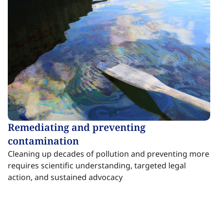
Remediating and preventing
contamination​​​​‌ ‍ ​‍​‍‌‍ ‌ ​‍‌‍‍‌‌‍‌ ‌‍‍‌‌‍ ‍​‍​‍​ ‍‍​‍​‍‌ ​ ‌‍​‌‌‍ ‍‌‍‍‌‌ ‌​‌ ‍‌​‍ ‍‌‍‍‌‌‍ ​‍​‍​‍ ​​‍​‍‌‍‍​‌ ​‍‌‍‌‌‌‍‌‍​‍​‍​ ‍‍​‍​‍‌‍‍​‌ ‌​‌ ‌​‌ ​​‌ ​ ​ ‍‍​‍ ​‍ ‌‍​ ‌‍ ‌‌ ​ ​‍ ‍‌‍ ‌‌‍​‌‌‍‍‌‌‍ ‍​‍ ‍​ ​‍​ ​​​ ​‍​ ‌​‌ ​‍‌‍‌‌‌‍‌​‌‍‌‌‌ ​ ‌‍‍‌‌‍‌ ‌‍ ‍​‍ ‍‌ ​‍‌‍‍‌‌ ‌‍‌‍‌‌‌ ​‍‌‍‍ ‌‍‌‌‌‍‌‌‌ ​​‌‍‌‌‌ ​‍​‍ ‍‌‍ ‌ ​‍‌‍‌ ​‍ ‌‍‍‌‌‍ ‍‌ ‌​‌‍‌‌‌‍ ‍‌ ‌​​‍ ‌‍‌‌‌‍‌​‌‍‍‌‌ ‌​​‍ ‌‍ ‌‌‍ ‌‍‌​‌‍‌‌​ ‌‌ ​​‌ ​‍‌‍‌‌‌ ​ ‌‍‌‌‌‍ ‍‌ ‌​‌‍​‌‌ ‌​‌‍‍‌‌‍ ‌‍ ‍​ ‍ ‌‍‍‌‌‍‌​​ ‌​ ‍‌​ ​​‌‍‌‌​ ‌​​ ​​‌‍​‍​ ​‍​ ​‌​‍ ‌​ ​‌‌‍‌​‌‍‌‌​ ‍‌​‍ ‌​ ‌​​ ‌ ​ ​‍‌‍​ ​‍ ‌​ ‍‌‌‍​ ​ ‌‌​ ​​​‍ ‌​ ​ ​ ​ ‌‍​ ‌‍‌​‌‍‌‍‌‍‌​‌‍​ ​ ​​‌‍‌‍‌‍​ ​ ‌ ​ ​‍​ ‍ ‌ ‌​‌ ‍‌‌ ​​‌‍‌‌​ ‌‌‍​ ‌‍​‌‌‍ ‌‌ ​​‌‍​‌‌‍‍‌‌‍‌ ‌‍ ‍​ ‍ ‌ ​​‌‍​‌‌ ‌​‌‍‍​​ ‌‌ ‌​‌‍‍‌‌ ‌​‌‍ ​‌‍‌‌​ ‌‍​‍‌‍​‌‌ ​ ‌‍‌‌‌‌‌‌‌ ​‍‌‍ ​​ ‌‌‍‍​‌ ‌​‌ ‌​‌ ​​‌ ​ ​‍‌‌​ ​ ‌​​‌​‍‌‌​ ​‍‌​‌‍​‍‌‌​ ​‍‌​‌‍‌‍​ ‌‍ ‌‌ ​ ​‍ ‍‌‍ ‌‌‍​‌‌‍‍‌‌‍ ‍​‍ ‍​ ​‍​ ​​​ ​‍​ ‌​‌ ​‍‌‍‌‌‌‍‌​‌‍‌‌‌ ​ ‌‍‍‌‌‍‌ ‌‍ ‍​‍ ‍‌ ​‍‌‍‍‌‌ ‌‍‌‍‌‌‌ ​‍‌‍‍ ‌‍‌‌‌‍‌‌‌ ​​‌‍‌‌‌ ​‍​‍ ‍‌‍ ‌ ​‍‌‍‌ ​‍‌‍‌‍‍‌‌‍‌​​ ‌​ ‍‌​ ​​‌‍‌‌​ ‌​​ ​​‌‍​‍​ ​‍​ ​‌​‍ ‌​ ​‌‌‍‌​‌‍‌‌​ ‍‌​‍ ‌​ ‌​​ ‌ ​ ​‍‌‍​ ​‍ ‌​ ‍‌‌‍​ ​ ‌‌​ ​​​‍ ‌​ ​ ​ ​ ‌‍​ ‌‍‌​‌‍‌‍‌‍‌​‌‍​ ​ ​​‌‍‌‍‌‍​ ​ ‌ ​ ​‍​‍‌‍‌ ‌​‌ ‍‌‌ ​​‌‍‌‌​ ‌‌‍​ ‌‍​‌‌‍ ‌‌ ​​‌‍​‌‌‍‍‌‌‍‌ ‌‍ ‍​‍‌‍‌ ​​‌‍​‌‌ ‌​‌‍‍​​ ‌‌ ‌​‌‍‍‌‌ ‌​‌‍ ​‌‍‌‌​‍‌‍‌ ​​‌‍‌‌‌ ​‍‌ ​ ‌ ​​‌‍‌‌‌‍​ ‌ ‌​‌‍‍‌‌ ‌‍‌‍‌‌​ ‌‌ ​​‌ ‌‌‌‍​‍‌‍ ​‌‍‍‌‌ ​ ‌‍‍​‌‍‌‌‌‍‌​​‍​‍‌ ‌
Cleaning up decades of pollution and preventing more
requires scientific understanding, targeted legal
action, and sustained advocacy​​​​‌ ‍ ​‍​‍‌‍ ‌ ​‍‌‍‍‌‌‍‌ ‌‍‍‌‌‍ ‍​‍​‍​ ‍‍​‍​‍‌ ​ ‌‍​‌‌‍ ‍‌‍‍‌‌ ‌​‌ ‍‌​‍ ‍‌‍‍‌‌‍ ​‍​‍​‍ ​​‍​‍‌‍‍​‌ ​‍‌‍‌‌‌‍‌‍​‍​‍​ ‍‍​‍​‍‌‍‍​‌ ‌​‌ ‌​‌ ​​‌ ​ ​ ‍‍​‍ ​‍ ‌‍​ ‌‍ ‌‌ ​ ​‍ ‍‌‍ ‌‌‍​‌‌‍‍‌‌‍ ‍​‍ ‍​ ​‍​ ​​​ ​‍​ ‌​‌ ​‍‌‍‌‌‌‍‌​‌‍‌‌‌ ​ ‌‍‍‌‌‍‌ ‌‍ ‍​‍ ‍‌ ​‍‌‍‍‌‌ ‌‍‌‍‌‌‌ ​‍‌‍‍ ‌‍‌‌‌‍‌‌‌ ​​‌‍‌‌‌ ​‍​‍ ‍‌‍ ‌ ​‍‌‍‌ ​‍ ‌‍‍‌‌‍ ‍‌ ‌​‌‍‌‌‌‍ ‍‌ ‌​​‍ ‌‍‌‌‌‍‌​‌‍‍‌‌ ‌​​‍ ‌‍ ‌‌‍ ‌‍‌​‌‍‌‌​ ‌‌ ​​‌ ​‍‌‍‌‌‌ ​ ‌‍‌‌‌‍ ‍‌ ‌​‌‍​‌‌ ‌​‌‍‍‌‌‍ ‌‍ ‍​ ‍ ‌‍‍‌‌‍‌​​ ‌​ ‍‌​ ​​‌‍‌‌​ ‌​​ ​​‌‍​‍​ ​‍​ ​‌​‍ ‌​ ​‌‌‍‌​‌‍‌‌​ ‍‌​‍ ‌​ ‌​​ ‌ ​ ​‍‌‍​ ​‍ ‌​ ‍‌‌‍​ ​ ‌‌​ ​​​‍ ‌​ ​ ​ ​ ‌‍​ ‌‍‌​‌‍‌‍‌‍‌​‌‍​ ​ ​​‌‍‌‍‌‍​ ​ ‌ ​ ​‍​ ‍ ‌ ‌​‌ ‍‌‌ ​​‌‍‌‌​ ‌‌‍​ ‌‍​‌‌‍ ‌‌ ​​‌‍​‌‌‍‍‌‌‍‌ ‌‍ ‍​ ‍ ‌ ​​‌‍​‌‌ ‌​‌‍‍​​ ‌‌ ​ ‌‍‍​‌‍ ‌ ​‍‌ ‌​‌​‌​‌‍‌‌‌ ​ ‌‍​ ‌ ​‍‌‍‍‌‌ ​​‌ ‌​‌‍‍‌‌‍ ‌‍ ‍​ ‌‍​‍‌‍​‌‌ ​ ‌‍‌‌‌‌‌‌‌ ​‍‌‍ ​​ ‌‌‍‍​‌ ‌​‌ ‌​‌ ​​‌ ​ ​‍‌‌​ ​ ‌​​‌​‍‌‌​ ​‍‌​‌‍​‍‌‌​ ​‍‌​‌‍‌‍​ ‌‍ ‌‌ ​ ​‍ ‍‌‍ ‌‌‍​‌‌‍‍‌‌‍ ‍​‍ ‍​ ​‍​ ​​​ ​‍​ ‌​‌ ​‍‌‍‌‌‌‍‌​‌‍‌‌‌ ​ ‌‍‍‌‌‍‌ ‌‍ ‍​‍ ‍‌ ​‍‌‍‍‌‌ ‌‍‌‍‌‌‌ ​‍‌‍‍ ‌‍‌‌‌‍‌‌‌ ​​‌‍‌‌‌ ​‍​‍ ‍‌‍ ‌ ​‍‌‍‌ ​‍‌‍‌‍‍‌‌‍‌​​ ‌​ ‍‌​ ​​‌‍‌‌​ ‌​​ ​​‌‍​‍​ ​‍​ ​‌​‍ ‌​ ​‌‌‍‌​‌‍‌‌​ ‍‌​‍ ‌​ ‌​​ ‌ ​ ​‍‌‍​ ​‍ ‌​ ‍‌‌‍​ ​ ‌‌​ ​​​‍ ‌​ ​ ​ ​ ‌‍​ ‌‍‌​‌‍‌‍‌‍‌​‌‍​ ​ ​​‌‍‌‍‌‍​ ​ ‌ ​ ​‍​‍‌‍‌ ‌​‌ ‍‌‌ ​​‌‍‌‌​ ‌‌‍​ ‌‍​‌‌‍ ‌‌ ​​‌‍​‌‌‍‍‌‌‍‌ ‌‍ ‍​‍‌‍‌ ​​‌‍​‌‌ ‌​‌‍‍​​ ‌‌ ​ ‌‍‍​‌‍ ‌ ​‍‌ ‌​‌​‌​‌‍‌‌‌ ​ ‌‍​ ‌ ​‍‌‍‍‌‌ ​​‌ ‌​‌‍‍‌‌‍ ‌‍ ‍​‍‌‍‌ ​​‌‍‌‌‌ ​‍‌ ​ ‌ ​​‌‍‌‌‌‍​ ‌ ‌​‌‍‍‌‌ ‌‍‌‍‌‌​ ‌‌ ​​‌ ‌‌‌‍​‍‌‍ ​‌‍‍‌‌ ​ ‌‍‍​‌‍‌‌‌‍‌​​‍​‍‌ ‌