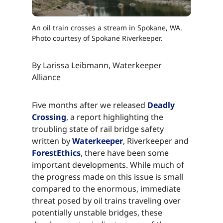
An oil train crosses a stream in Spokane, WA.
Photo courtesy of Spokane Riverkeeper.​​​​‌ ‍ ​‍​‍‌‍ ‌ ​‍‌‍‍‌‌‍‌ ‌‍‍‌‌‍ ‍​‍​‍​ ‍‍​‍​‍‌ ​ ‌‍​‌‌‍ ‍‌‍‍‌‌ ‌​‌ ‍‌​‍ ‍‌‍‍‌‌‍ ​‍​‍​‍ ​​‍​‍‌‍‍​‌ ​‍‌‍‌‌‌‍‌‍​‍​‍​ ‍‍​‍​‍‌‍‍​‌ ‌​‌ ‌​‌ ​​‌ ​ ​ ‍‍​‍ ​‍ ‌‍​ ‌‍ ‌‌ ​ ​‍ ‍‌‍ ‌‌‍​‌‌‍‍‌‌‍ ‍​‍ ‍​ ​‍​ ​​​ ​‍​ ‌​‌ ​‍‌‍‌‌‌‍‌​‌‍‌‌‌ ​ ‌‍‍‌‌‍‌ ‌‍ ‍​‍ ‍‌ ​‍‌‍‍‌‌ ‌‍‌‍‌‌‌ ​‍‌‍‍ ‌‍‌‌‌‍‌‌‌ ​​‌‍‌‌‌ ​‍​‍ ‍‌‍ ‌ ​‍‌‍‌ ​‍ ‌‍‍‌‌‍ ‍‌ ‌​‌‍‌‌‌‍ ‍‌ ‌​​‍ ‌‍‌‌‌‍‌​‌‍‍‌‌ ‌​​‍ ‌‍ ‌‌‍ ‌‍‌​‌‍‌‌​ ‌‌ ​​‌ ​‍‌‍‌‌‌ ​ ‌‍‌‌‌‍ ‍‌ ‌​‌‍​‌‌ ‌​‌‍‍‌‌‍ ‌‍ ‍​ ‍ ‌‍‍‌‌‍‌​​ ‌​ ‍​​ ‌​​ ‍​​ ‌​‌‍‌‌​ ‌​‌‍‌‍​ ‍‌​‍ ‌​ ‍​​ ​‌​ ​​‌‍‌​​‍ ‌​ ‌​‌‍‌‌​ ‌ ​ ‌‍​‍ ‌‌‍​‌‌‍‌​​ ‍‌‌‍‌‍​‍ ‌​ ‍​​ ‌‍​ ‍‌‌‍​‌​ ‌‍​ ‌​​ ​​‌‍​‌‌‍‌‍​ ‌​​ ‍​​ ​​​ ‍ ‌ ‌​‌ ‍‌‌ ​​‌‍‌‌​ ‌‌‍​‌‌ ​‍‌ ‌​‌‍‍‌‌‍​ ‌‍ ​‌‍‌‌​ ‍ ‌ ​​‌‍​‌‌ ‌​‌‍‍​​ ‌‌‍​ ‌‍ ‌‍ ‍‌ ‌​‌‍‌‌‌‍ ‍‌ ‌​​‍‌‌​ ‌‌‌​​‍‌‌ ‌‍‍ ‌‍‌‌‌ ‍‌​‍‌‌​ ​ ‌​‌​​‍‌‌​ ​ ‌​‌​​‍‌‌​ ​‍​ ​‍​ ​ ​ ​‌​ ​​​ ‍‌​ ​ ​ ‍​‌‍‌‌‌‍​ ​ ‌‍​ ‌‍​ ‌​​ ‌​​‍‌‌​ ​‍​ ​‍​‍‌‌​ ‌‌‌​‌​​‍ ‍‌‍​ ‌‍​‌‌ ​​‌ ‌​‌‍‍‌‌‍ ‌‍ ‍​ ‌‍​‍‌‍​‌‌ ​ ‌‍‌‌‌‌‌‌‌ ​‍‌‍ ​​ ‌‌‍‍​‌ ‌​‌ ‌​‌ ​​‌ ​ ​‍‌‌​ ​ ‌​​‌​‍‌‌​ ​‍‌​‌‍​‍‌‌​ ​‍‌​‌‍‌‍​ ‌‍ ‌‌ ​ ​‍ ‍‌‍ ‌‌‍​‌‌‍‍‌‌‍ ‍​‍ ‍​ ​‍​ ​​​ ​‍​ ‌​‌ ​‍‌‍‌‌‌‍‌​‌‍‌‌‌ ​ ‌‍‍‌‌‍‌ ‌‍ ‍​‍ ‍‌ ​‍‌‍‍‌‌ ‌‍‌‍‌‌‌ ​‍‌‍‍ ‌‍‌‌‌‍‌‌‌ ​​‌‍‌‌‌ ​‍​‍ ‍‌‍ ‌ ​‍‌‍‌ ​‍‌‍‌‍‍‌‌‍‌​​ ‌​ ‍​​ ‌​​ ‍​​ ‌​‌‍‌‌​ ‌​‌‍‌‍​ ‍‌​‍ ‌​ ‍​​ ​‌​ ​​‌‍‌​​‍ ‌​ ‌​‌‍‌‌​ ‌ ​ ‌‍​‍ ‌‌‍​‌‌‍‌​​ ‍‌‌‍‌‍​‍ ‌​ ‍​​ ‌‍​ ‍‌‌‍​‌​ ‌‍​ ‌​​ ​​‌‍​‌‌‍‌‍​ ‌​​ ‍​​ ​​​‍‌‍‌ ‌​‌ ‍‌‌ ​​‌‍‌‌​ ‌‌‍​‌‌ ​‍‌ ‌​‌‍‍‌‌‍​ ‌‍ ​‌‍‌‌​‍‌‍‌ ​​‌‍​‌‌ ‌​‌‍‍​​ ‌‌‍​ ‌‍ ‌‍ ‍‌ ‌​‌‍‌‌‌‍ ‍‌ ‌​​‍‌‌​ ‌‌‌​​‍‌‌ ‌‍‍ ‌‍‌‌‌ ‍‌​‍‌‌​ ​ ‌​‌​​‍‌‌​ ​ ‌​‌​​‍‌‌​ ​‍​ ​‍​ ​ ​ ​‌​ ​​​ ‍‌​ ​ ​ ‍​‌‍‌‌‌‍​ ​ ‌‍​ ‌‍​ ‌​​ ‌​​‍‌‌​ ​‍​ ​‍​‍‌‌​ ‌‌‌​‌​​‍ ‍‌‍​ ‌‍​‌‌ ​​‌ ‌​‌‍‍‌‌‍ ‌‍ ‍​‍‌‍‌ ​​‌‍‌‌‌ ​‍‌ ​ ‌ ​​‌‍‌‌‌‍​ ‌ ‌​‌‍‍‌‌ ‌‍‌‍‌‌​ ‌‌ ​​‌ ‌‌‌‍​‍‌‍ ​‌‍‍‌‌ ​ ‌‍‍​‌‍‌‌‌‍‌​​‍​‍‌ ‌
By Larissa Leibmann, Waterkeeper
Alliance​​​​‌ ‍ ​‍​‍‌‍ ‌ ​‍‌‍‍‌‌‍‌ ‌‍‍‌‌‍ ‍​‍​‍​ ‍‍​‍​‍‌ ​ ‌‍​‌‌‍ ‍‌‍‍‌‌ ‌​‌ ‍‌​‍ ‍‌‍‍‌‌‍ ​‍​‍​‍ ​​‍​‍‌‍‍​‌ ​‍‌‍‌‌‌‍‌‍​‍​‍​ ‍‍​‍​‍‌‍‍​‌ ‌​‌ ‌​‌ ​​‌ ​ ​ ‍‍​‍ ​‍ ‌‍​ ‌‍ ‌‌ ​ ​‍ ‍‌‍ ‌‌‍​‌‌‍‍‌‌‍ ‍​‍ ‍​ ​‍​ ​​​ ​‍​ ‌​‌ ​‍‌‍‌‌‌‍‌​‌‍‌‌‌ ​ ‌‍‍‌‌‍‌ ‌‍ ‍​‍ ‍‌ ​‍‌‍‍‌‌ ‌‍‌‍‌‌‌ ​‍‌‍‍ ‌‍‌‌‌‍‌‌‌ ​​‌‍‌‌‌ ​‍​‍ ‍‌‍ ‌ ​‍‌‍‌ ​‍ ‌‍‍‌‌‍ ‍‌ ‌​‌‍‌‌‌‍ ‍‌ ‌​​‍ ‌‍‌‌‌‍‌​‌‍‍‌‌ ‌​​‍ ‌‍ ‌‌‍ ‌‍‌​‌‍‌‌​ ‌‌ ​​‌ ​‍‌‍‌‌‌ ​ ‌‍‌‌‌‍ ‍‌ ‌​‌‍​‌‌ ‌​‌‍‍‌‌‍ ‌‍ ‍​ ‍ ‌‍‍‌‌‍‌​​ ‌​ ‍​​ ‌​​ ‍​​ ‌​‌‍‌‌​ ‌​‌‍‌‍​ ‍‌​‍ ‌​ ‍​​ ​‌​ ​​‌‍‌​​‍ ‌​ ‌​‌‍‌‌​ ‌ ​ ‌‍​‍ ‌‌‍​‌‌‍‌​​ ‍‌‌‍‌‍​‍ ‌​ ‍​​ ‌‍​ ‍‌‌‍​‌​ ‌‍​ ‌​​ ​​‌‍​‌‌‍‌‍​ ‌​​ ‍​​ ​​​ ‍ ‌ ‌​‌ ‍‌‌ ​​‌‍‌‌​ ‌‌‍​‌‌ ​‍‌ ‌​‌‍‍‌‌‍​ ‌‍ ​‌‍‌‌​ ‍ ‌ ​​‌‍​‌‌ ‌​‌‍‍​​ ‌‌‍​ ‌‍ ‌‍ ‍‌ ‌​‌‍‌‌‌‍ ‍‌ ‌​​‍‌‌​ ‌‌‌​​‍‌‌ ‌‍‍ ‌‍‌‌‌ ‍‌​‍‌‌​ ​ ‌​‌​​‍‌‌​ ​ ‌​‌​​‍‌‌​ ​‍​ ​‍‌‍‌​​ ‌ ​ ​ ​ ‍‌‌‍​‍​ ​ ‌‍‌‌‌‍​ ​ ‍‌‌‍‌‌​ ‌​​ ​​​‍‌‌​ ​‍​ ​‍​‍‌‌​ ‌‌‌​‌​​‍ ‍‌‍​ ‌‍‍​‌‍‍‌‌‍ ​‌‍‌​‌ ​‍‌‍‌‌‌‍ ‍​‍‌‌​ ‌‌‌​​‍‌‌ ‌‍‍ ‌‍‌‌‌ ‍‌​‍‌‌​ ​ ‌​‌​​‍‌‌​ ​ ‌​‌​​‍‌‌​ ​‍​ ​‍‌‍‌​​ ‌ ​ ​ ​ ‍‌‌‍​‍​ ​ ‌‍‌‌‌‍​ ​ ‍‌‌‍‌‌​ ‌​​ ​​​ ​​​‍‌‌​ ​‍​ ​‍​‍‌‌​ ‌‌‌​‌​​‍ ‍‌ ‌​‌‍‌‌‌ ‍​‌ ‌​​ ‌‍​‍‌‍​‌‌ ​ ‌‍‌‌‌‌‌‌‌ ​‍‌‍ ​​ ‌‌‍‍​‌ ‌​‌ ‌​‌ ​​‌ ​ ​‍‌‌​ ​ ‌​​‌​‍‌‌​ ​‍‌​‌‍​‍‌‌​ ​‍‌​‌‍‌‍​ ‌‍ ‌‌ ​ ​‍ ‍‌‍ ‌‌‍​‌‌‍‍‌‌‍ ‍​‍ ‍​ ​‍​ ​​​ ​‍​ ‌​‌ ​‍‌‍‌‌‌‍‌​‌‍‌‌‌ ​ ‌‍‍‌‌‍‌ ‌‍ ‍​‍ ‍‌ ​‍‌‍‍‌‌ ‌‍‌‍‌‌‌ ​‍‌‍‍ ‌‍‌‌‌‍‌‌‌ ​​‌‍‌‌‌ ​‍​‍ ‍‌‍ ‌ ​‍‌‍‌ ​‍‌‍‌‍‍‌‌‍‌​​ ‌​ ‍​​ ‌​​ ‍​​ ‌​‌‍‌‌​ ‌​‌‍‌‍​ ‍‌​‍ ‌​ ‍​​ ​‌​ ​​‌‍‌​​‍ ‌​ ‌​‌‍‌‌​ ‌ ​ ‌‍​‍ ‌‌‍​‌‌‍‌​​ ‍‌‌‍‌‍​‍ ‌​ ‍​​ ‌‍​ ‍‌‌‍​‌​ ‌‍​ ‌​​ ​​‌‍​‌‌‍‌‍​ ‌​​ ‍​​ ​​​‍‌‍‌ ‌​‌ ‍‌‌ ​​‌‍‌‌​ ‌‌‍​‌‌ ​‍‌ ‌​‌‍‍‌‌‍​ ‌‍ ​‌‍‌‌​‍‌‍‌ ​​‌‍​‌‌ ‌​‌‍‍​​ ‌‌‍​ ‌‍ ‌‍ ‍‌ ‌​‌‍‌‌‌‍ ‍‌ ‌​​‍‌‌​ ‌‌‌​​‍‌‌ ‌‍‍ ‌‍‌‌‌ ‍‌​‍‌‌​ ​ ‌​‌​​‍‌‌​ ​ ‌​‌​​‍‌‌​ ​‍​ ​‍‌‍‌​​ ‌ ​ ​ ​ ‍‌‌‍​‍​ ​ ‌‍‌‌‌‍​ ​ ‍‌‌‍‌‌​ ‌​​ ​​​‍‌‌​ ​‍​ ​‍​‍‌‌​ ‌‌‌​‌​​‍ ‍‌‍​ ‌‍‍​‌‍‍‌‌‍ ​‌‍‌​‌ ​‍‌‍‌‌‌‍ ‍​‍‌‌​ ‌‌‌​​‍‌‌ ‌‍‍ ‌‍‌‌‌ ‍‌​‍‌‌​ ​ ‌​‌​​‍‌‌​ ​ ‌​‌​​‍‌‌​ ​‍​ ​‍‌‍‌​​ ‌ ​ ​ ​ ‍‌‌‍​‍​ ​ ‌‍‌‌‌‍​ ​ ‍‌‌‍‌‌​ ‌​​ ​​​ ​​​‍‌‌​ ​‍​ ​‍​‍‌‌​ ‌‌‌​‌​​‍ ‍‌ ‌​‌‍‌‌‌ ‍​‌ ‌​​‍‌‍‌ ​​‌‍‌‌‌ ​‍‌ ​ ‌ ​​‌‍‌‌‌‍​ ‌ ‌​‌‍‍‌‌ ‌‍‌‍‌‌​ ‌‌ ​​‌ ‌‌‌‍​‍‌‍ ​‌‍‍‌‌ ​ ‌‍‍​‌‍‌‌‌‍‌​​‍​‍‌ ‌
Five months after we released ​​​​‌ ‍ ​‍​‍‌‍ ‌ ​‍‌‍‍‌‌‍‌ ‌‍‍‌‌‍ ‍​‍​‍​ ‍‍​‍​‍‌ ​ ‌‍​‌‌‍ ‍‌‍‍‌‌ ‌​‌ ‍‌​‍ ‍‌‍‍‌‌‍ ​‍​‍​‍ ​​‍​‍‌‍‍​‌ ​‍‌‍‌‌‌‍‌‍​‍​‍​ ‍‍​‍​‍‌‍‍​‌ ‌​‌ ‌​‌ ​​‌ ​ ​ ‍‍​‍ ​‍ ‌‍​ ‌‍ ‌‌ ​ ​‍ ‍‌‍ ‌‌‍​‌‌‍‍‌‌‍ ‍​‍ ‍​ ​‍​ ​​​ ​‍​ ‌​‌ ​‍‌‍‌‌‌‍‌​‌‍‌‌‌ ​ ‌‍‍‌‌‍‌ ‌‍ ‍​‍ ‍‌ ​‍‌‍‍‌‌ ‌‍‌‍‌‌‌ ​‍‌‍‍ ‌‍‌‌‌‍‌‌‌ ​​‌‍‌‌‌ ​‍​‍ ‍‌‍ ‌ ​‍‌‍‌ ​‍ ‌‍‍‌‌‍ ‍‌ ‌​‌‍‌‌‌‍ ‍‌ ‌​​‍ ‌‍‌‌‌‍‌​‌‍‍‌‌ ‌​​‍ ‌‍ ‌‌‍ ‌‍‌​‌‍‌‌​ ‌‌ ​​‌ ​‍‌‍‌‌‌ ​ ‌‍‌‌‌‍ ‍‌ ‌​‌‍​‌‌ ‌​‌‍‍‌‌‍ ‌‍ ‍​ ‍ ‌‍‍‌‌‍‌​​ ‌​ ‍​​ ‌​​ ‍​​ ‌​‌‍‌‌​ ‌​‌‍‌‍​ ‍‌​‍ ‌​ ‍​​ ​‌​ ​​‌‍‌​​‍ ‌​ ‌​‌‍‌‌​ ‌ ​ ‌‍​‍ ‌‌‍​‌‌‍‌​​ ‍‌‌‍‌‍​‍ ‌​ ‍​​ ‌‍​ ‍‌‌‍​‌​ ‌‍​ ‌​​ ​​‌‍​‌‌‍‌‍​ ‌​​ ‍​​ ​​​ ‍ ‌ ‌​‌ ‍‌‌ ​​‌‍‌‌​ ‌‌‍​‌‌ ​‍‌ ‌​‌‍‍‌‌‍​ ‌‍ ​‌‍‌‌​ ‍ ‌ ​​‌‍​‌‌ ‌​‌‍‍​​ ‌‌‍​ ‌‍ ‌‍ ‍‌ ‌​‌‍‌‌‌‍ ‍‌ ‌​​‍‌‌​ ‌‌‌​​‍‌‌ ‌‍‍ ‌‍‌‌‌ ‍‌​‍‌‌​ ​ ‌​‌​​‍‌‌​ ​ ‌​‌​​‍‌‌​ ​‍​ ​‍‌‍‌​‌‍​ ​ ​‍​ ‍‌‌‍​ ‌‍‌​​ ‌​‌‍‌​‌‍‌​​ ‍​​ ‍‌​ ​​​‍‌‌​ ​‍​ ​‍​‍‌‌​ ‌‌‌​‌​​‍ ‍‌‍​ ‌‍‍​‌‍‍‌‌‍ ​‌‍‌​‌ ​‍‌‍‌‌‌‍ ‍​‍‌‌​ ‌‌‌​​‍‌‌ ‌‍‍ ‌‍‌‌‌ ‍‌​‍‌‌​ ​ ‌​‌​​‍‌‌​ ​ ‌​‌​​‍‌‌​ ​‍​ ​‍‌‍‌​‌‍​ ​ ​‍​ ‍‌‌‍​ ‌‍‌​​ ‌​‌‍‌​‌‍‌​​ ‍​​ ‍‌​ ​​​ ​​​‍‌‌​ ​‍​ ​‍​‍‌‌​ ‌‌‌​‌​​‍ ‍‌ ‌​‌‍‌‌‌ ‍​‌ ‌​​ ‌‍​‍‌‍​‌‌ ​ ‌‍‌‌‌‌‌‌‌ ​‍‌‍ ​​ ‌‌‍‍​‌ ‌​‌ ‌​‌ ​​‌ ​ ​‍‌‌​ ​ ‌​​‌​‍‌‌​ ​‍‌​‌‍​‍‌‌​ ​‍‌​‌‍‌‍​ ‌‍ ‌‌ ​ ​‍ ‍‌‍ ‌‌‍​‌‌‍‍‌‌‍ ‍​‍ ‍​ ​‍​ ​​​ ​‍​ ‌​‌ ​‍‌‍‌‌‌‍‌​‌‍‌‌‌ ​ ‌‍‍‌‌‍‌ ‌‍ ‍​‍ ‍‌ ​‍‌‍‍‌‌ ‌‍‌‍‌‌‌ ​‍‌‍‍ ‌‍‌‌‌‍‌‌‌ ​​‌‍‌‌‌ ​‍​‍ ‍‌‍ ‌ ​‍‌‍‌ ​‍‌‍‌‍‍‌‌‍‌​​ ‌​ ‍​​ ‌​​ ‍​​ ‌​‌‍‌‌​ ‌​‌‍‌‍​ ‍‌​‍ ‌​ ‍​​ ​‌​ ​​‌‍‌​​‍ ‌​ ‌​‌‍‌‌​ ‌ ​ ‌‍​‍ ‌‌‍​‌‌‍‌​​ ‍‌‌‍‌‍​‍ ‌​ ‍​​ ‌‍​ ‍‌‌‍​‌​ ‌‍​ ‌​​ ​​‌‍​‌‌‍‌‍​ ‌​​ ‍​​ ​​​‍‌‍‌ ‌​‌ ‍‌‌ ​​‌‍‌‌​ ‌‌‍​‌‌ ​‍‌ ‌​‌‍‍‌‌‍​ ‌‍ ​‌‍‌‌​‍‌‍‌ ​​‌‍​‌‌ ‌​‌‍‍​​ ‌‌‍​ ‌‍ ‌‍ ‍‌ ‌​‌‍‌‌‌‍ ‍‌ ‌​​‍‌‌​ ‌‌‌​​‍‌‌ ‌‍‍ ‌‍‌‌‌ ‍‌​‍‌‌​ ​ ‌​‌​​‍‌‌​ ​ ‌​‌​​‍‌‌​ ​‍​ ​‍‌‍‌​‌‍​ ​ ​‍​ ‍‌‌‍​ ‌‍‌​​ ‌​‌‍‌​‌‍‌​​ ‍​​ ‍‌​ ​​​‍‌‌​ ​‍​ ​‍​‍‌‌​ ‌‌‌​‌​​‍ ‍‌‍​ ‌‍‍​‌‍‍‌‌‍ ​‌‍‌​‌ ​‍‌‍‌‌‌‍ ‍​‍‌‌​ ‌‌‌​​‍‌‌ ‌‍‍ ‌‍‌‌‌ ‍‌​‍‌‌​ ​ ‌​‌​​‍‌‌​ ​ ‌​‌​​‍‌‌​ ​‍​ ​‍‌‍‌​‌‍​ ​ ​‍​ ‍‌‌‍​ ‌‍‌​​ ‌​‌‍‌​‌‍‌​​ ‍​​ ‍‌​ ​​​ ​​​‍‌‌​ ​‍​ ​‍​‍‌‌​ ‌‌‌​‌​​‍ ‍‌ ‌​‌‍‌‌‌ ‍​‌ ‌​​‍‌‍‌ ​​‌‍‌‌‌ ​‍‌ ​ ‌ ​​‌‍‌‌‌‍​ ‌ ‌​‌‍‍‌‌ ‌‍‌‍‌‌​ ‌‌ ​​‌ ‌‌‌‍​‍‌‍ ​‌‍‍‌‌ ​ ‌‍‍​‌‍‌‌‌‍‌​​‍​‍‌ ‌
Deadly
Crossing​​​​‌ ‍ ​‍​‍‌‍ ‌ ​‍‌‍‍‌‌‍‌ ‌‍‍‌‌‍ ‍​‍​‍​ ‍‍​‍​‍‌ ​ ‌‍​‌‌‍ ‍‌‍‍‌‌ ‌​‌ ‍‌​‍ ‍‌‍‍‌‌‍ ​‍​‍​‍ ​​‍​‍‌‍‍​‌ ​‍‌‍‌‌‌‍‌‍​‍​‍​ ‍‍​‍​‍‌‍‍​‌ ‌​‌ ‌​‌ ​​‌ ​ ​ ‍‍​‍ ​‍ ‌‍​ ‌‍ ‌‌ ​ ​‍ ‍‌‍ ‌‌‍​‌‌‍‍‌‌‍ ‍​‍ ‍​ ​‍​ ​​​ ​‍​ ‌​‌ ​‍‌‍‌‌‌‍‌​‌‍‌‌‌ ​ ‌‍‍‌‌‍‌ ‌‍ ‍​‍ ‍‌ ​‍‌‍‍‌‌ ‌‍‌‍‌‌‌ ​‍‌‍‍ ‌‍‌‌‌‍‌‌‌ ​​‌‍‌‌‌ ​‍​‍ ‍‌‍ ‌ ​‍‌‍‌ ​‍ ‌‍‍‌‌‍ ‍‌ ‌​‌‍‌‌‌‍ ‍‌ ‌​​‍ ‌‍‌‌‌‍‌​‌‍‍‌‌ ‌​​‍ ‌‍ ‌‌‍ ‌‍‌​‌‍‌‌​ ‌‌ ​​‌ ​‍‌‍‌‌‌ ​ ‌‍‌‌‌‍ ‍‌ ‌​‌‍​‌‌ ‌​‌‍‍‌‌‍ ‌‍ ‍​ ‍ ‌‍‍‌‌‍‌​​ ‌​ ‍​​ ‌​​ ‍​​ ‌​‌‍‌‌​ ‌​‌‍‌‍​ ‍‌​‍ ‌​ ‍​​ ​‌​ ​​‌‍‌​​‍ ‌​ ‌​‌‍‌‌​ ‌ ​ ‌‍​‍ ‌‌‍​‌‌‍‌​​ ‍‌‌‍‌‍​‍ ‌​ ‍​​ ‌‍​ ‍‌‌‍​‌​ ‌‍​ ‌​​ ​​‌‍​‌‌‍‌‍​ ‌​​ ‍​​ ​​​ ‍ ‌ ‌​‌ ‍‌‌ ​​‌‍‌‌​ ‌‌‍​‌‌ ​‍‌ ‌​‌‍‍‌‌‍​ ‌‍ ​‌‍‌‌​ ‍ ‌ ​​‌‍​‌‌ ‌​‌‍‍​​ ‌‌‍​ ‌‍ ‌‍ ‍‌ ‌​‌‍‌‌‌‍ ‍‌ ‌​​‍‌‌​ ‌‌‌​​‍‌‌ ‌‍‍ ‌‍‌‌‌ ‍‌​‍‌‌​ ​ ‌​‌​​‍‌‌​ ​ ‌​‌​​‍‌‌​ ​‍​ ​‍‌‍‌​‌‍​ ​ ​‍​ ‍‌‌‍​ ‌‍‌​​ ‌​‌‍‌​‌‍‌​​ ‍​​ ‍‌​ ​​​‍‌‌​ ​‍​ ​‍​‍‌‌​ ‌‌‌​‌​​‍ ‍‌‍​ ‌‍‍​‌‍‍‌‌‍ ​‌‍‌​‌ ​‍‌‍‌‌‌‍ ‍​‍‌‌​ ‌‌‌​​‍‌‌ ‌‍‍ ‌‍‌‌‌ ‍‌​‍‌‌​ ​ ‌​‌​​‍‌‌​ ​ ‌​‌​​‍‌‌​ ​‍​ ​‍‌‍‌​‌‍​ ​ ​‍​ ‍‌‌‍​ ‌‍‌​​ ‌​‌‍‌​‌‍‌​​ ‍​​ ‍‌​ ​​​ ​‌​‍‌‌​ ​‍​ ​‍​‍‌‌​ ‌‌‌​‌​​‍ ‍‌ ‌​‌‍‌‌‌ ‍​‌ ‌​​ ‌‍​‍‌‍​‌‌ ​ ‌‍‌‌‌‌‌‌‌ ​‍‌‍ ​​ ‌‌‍‍​‌ ‌​‌ ‌​‌ ​​‌ ​ ​‍‌‌​ ​ ‌​​‌​‍‌‌​ ​‍‌​‌‍​‍‌‌​ ​‍‌​‌‍‌‍​ ‌‍ ‌‌ ​ ​‍ ‍‌‍ ‌‌‍​‌‌‍‍‌‌‍ ‍​‍ ‍​ ​‍​ ​​​ ​‍​ ‌​‌ ​‍‌‍‌‌‌‍‌​‌‍‌‌‌ ​ ‌‍‍‌‌‍‌ ‌‍ ‍​‍ ‍‌ ​‍‌‍‍‌‌ ‌‍‌‍‌‌‌ ​‍‌‍‍ ‌‍‌‌‌‍‌‌‌ ​​‌‍‌‌‌ ​‍​‍ ‍‌‍ ‌ ​‍‌‍‌ ​‍‌‍‌‍‍‌‌‍‌​​ ‌​ ‍​​ ‌​​ ‍​​ ‌​‌‍‌‌​ ‌​‌‍‌‍​ ‍‌​‍ ‌​ ‍​​ ​‌​ ​​‌‍‌​​‍ ‌​ ‌​‌‍‌‌​ ‌ ​ ‌‍​‍ ‌‌‍​‌‌‍‌​​ ‍‌‌‍‌‍​‍ ‌​ ‍​​ ‌‍​ ‍‌‌‍​‌​ ‌‍​ ‌​​ ​​‌‍​‌‌‍‌‍​ ‌​​ ‍​​ ​​​‍‌‍‌ ‌​‌ ‍‌‌ ​​‌‍‌‌​ ‌‌‍​‌‌ ​‍‌ ‌​‌‍‍‌‌‍​ ‌‍ ​‌‍‌‌​‍‌‍‌ ​​‌‍​‌‌ ‌​‌‍‍​​ ‌‌‍​ ‌‍ ‌‍ ‍‌ ‌​‌‍‌‌‌‍ ‍‌ ‌​​‍‌‌​ ‌‌‌​​‍‌‌ ‌‍‍ ‌‍‌‌‌ ‍‌​‍‌‌​ ​ ‌​‌​​‍‌‌​ ​ ‌​‌​​‍‌‌​ ​‍​ ​‍‌‍‌​‌‍​ ​ ​‍​ ‍‌‌‍​ ‌‍‌​​ ‌​‌‍‌​‌‍‌​​ ‍​​ ‍‌​ ​​​‍‌‌​ ​‍​ ​‍​‍‌‌​ ‌‌‌​‌​​‍ ‍‌‍​ ‌‍‍​‌‍‍‌‌‍ ​‌‍‌​‌ ​‍‌‍‌‌‌‍ ‍​‍‌‌​ ‌‌‌​​‍‌‌ ‌‍‍ ‌‍‌‌‌ ‍‌​‍‌‌​ ​ ‌​‌​​‍‌‌​ ​ ‌​‌​​‍‌‌​ ​‍​ ​‍‌‍‌​‌‍​ ​ ​‍​ ‍‌‌‍​ ‌‍‌​​ ‌​‌‍‌​‌‍‌​​ ‍​​ ‍‌​ ​​​ ​‌​‍‌‌​ ​‍​ ​‍​‍‌‌​ ‌‌‌​‌​​‍ ‍‌ ‌​‌‍‌‌‌ ‍​‌ ‌​​‍‌‍‌ ​​‌‍‌‌‌ ​‍‌ ​ ‌ ​​‌‍‌‌‌‍​ ‌ ‌​‌‍‍‌‌ ‌‍‌‍‌‌​ ‌‌ ​​‌ ‌‌‌‍​‍‌‍ ​‌‍‍‌‌ ​ ‌‍‍​‌‍‌‌‌‍‌​​‍​‍‌ ‌
, a report highlighting the
troubling state of rail bridge safety
written by ​​​​‌ ‍ ​‍​‍‌‍ ‌ ​‍‌‍‍‌‌‍‌ ‌‍‍‌‌‍ ‍​‍​‍​ ‍‍​‍​‍‌ ​ ‌‍​‌‌‍ ‍‌‍‍‌‌ ‌​‌ ‍‌​‍ ‍‌‍‍‌‌‍ ​‍​‍​‍ ​​‍​‍‌‍‍​‌ ​‍‌‍‌‌‌‍‌‍​‍​‍​ ‍‍​‍​‍‌‍‍​‌ ‌​‌ ‌​‌ ​​‌ ​ ​ ‍‍​‍ ​‍ ‌‍​ ‌‍ ‌‌ ​ ​‍ ‍‌‍ ‌‌‍​‌‌‍‍‌‌‍ ‍​‍ ‍​ ​‍​ ​​​ ​‍​ ‌​‌ ​‍‌‍‌‌‌‍‌​‌‍‌‌‌ ​ ‌‍‍‌‌‍‌ ‌‍ ‍​‍ ‍‌ ​‍‌‍‍‌‌ ‌‍‌‍‌‌‌ ​‍‌‍‍ ‌‍‌‌‌‍‌‌‌ ​​‌‍‌‌‌ ​‍​‍ ‍‌‍ ‌ ​‍‌‍‌ ​‍ ‌‍‍‌‌‍ ‍‌ ‌​‌‍‌‌‌‍ ‍‌ ‌​​‍ ‌‍‌‌‌‍‌​‌‍‍‌‌ ‌​​‍ ‌‍ ‌‌‍ ‌‍‌​‌‍‌‌​ ‌‌ ​​‌ ​‍‌‍‌‌‌ ​ ‌‍‌‌‌‍ ‍‌ ‌​‌‍​‌‌ ‌​‌‍‍‌‌‍ ‌‍ ‍​ ‍ ‌‍‍‌‌‍‌​​ ‌​ ‍​​ ‌​​ ‍​​ ‌​‌‍‌‌​ ‌​‌‍‌‍​ ‍‌​‍ ‌​ ‍​​ ​‌​ ​​‌‍‌​​‍ ‌​ ‌​‌‍‌‌​ ‌ ​ ‌‍​‍ ‌‌‍​‌‌‍‌​​ ‍‌‌‍‌‍​‍ ‌​ ‍​​ ‌‍​ ‍‌‌‍​‌​ ‌‍​ ‌​​ ​​‌‍​‌‌‍‌‍​ ‌​​ ‍​​ ​​​ ‍ ‌ ‌​‌ ‍‌‌ ​​‌‍‌‌​ ‌‌‍​‌‌ ​‍‌ ‌​‌‍‍‌‌‍​ ‌‍ ​‌‍‌‌​ ‍ ‌ ​​‌‍​‌‌ ‌​‌‍‍​​ ‌‌‍​ ‌‍ ‌‍ ‍‌ ‌​‌‍‌‌‌‍ ‍‌ ‌​​‍‌‌​ ‌‌‌​​‍‌‌ ‌‍‍ ‌‍‌‌‌ ‍‌​‍‌‌​ ​ ‌​‌​​‍‌‌​ ​ ‌​‌​​‍‌‌​ ​‍​ ​‍‌‍‌​‌‍​ ​ ​‍​ ‍‌‌‍​ ‌‍‌​​ ‌​‌‍‌​‌‍‌​​ ‍​​ ‍‌​ ​​​‍‌‌​ ​‍​ ​‍​‍‌‌​ ‌‌‌​‌​​‍ ‍‌‍​ ‌‍‍​‌‍‍‌‌‍ ​‌‍‌​‌ ​‍‌‍‌‌‌‍ ‍​‍‌‌​ ‌‌‌​​‍‌‌ ‌‍‍ ‌‍‌‌‌ ‍‌​‍‌‌​ ​ ‌​‌​​‍‌‌​ ​ ‌​‌​​‍‌‌​ ​‍​ ​‍‌‍‌​‌‍​ ​ ​‍​ ‍‌‌‍​ ‌‍‌​​ ‌​‌‍‌​‌‍‌​​ ‍​​ ‍‌​ ​​​ ​‍​‍‌‌​ ​‍​ ​‍​‍‌‌​ ‌‌‌​‌​​‍ ‍‌ ‌​‌‍‌‌‌ ‍​‌ ‌​​ ‌‍​‍‌‍​‌‌ ​ ‌‍‌‌‌‌‌‌‌ ​‍‌‍ ​​ ‌‌‍‍​‌ ‌​‌ ‌​‌ ​​‌ ​ ​‍‌‌​ ​ ‌​​‌​‍‌‌​ ​‍‌​‌‍​‍‌‌​ ​‍‌​‌‍‌‍​ ‌‍ ‌‌ ​ ​‍ ‍‌‍ ‌‌‍​‌‌‍‍‌‌‍ ‍​‍ ‍​ ​‍​ ​​​ ​‍​ ‌​‌ ​‍‌‍‌‌‌‍‌​‌‍‌‌‌ ​ ‌‍‍‌‌‍‌ ‌‍ ‍​‍ ‍‌ ​‍‌‍‍‌‌ ‌‍‌‍‌‌‌ ​‍‌‍‍ ‌‍‌‌‌‍‌‌‌ ​​‌‍‌‌‌ ​‍​‍ ‍‌‍ ‌ ​‍‌‍‌ ​‍‌‍‌‍‍‌‌‍‌​​ ‌​ ‍​​ ‌​​ ‍​​ ‌​‌‍‌‌​ ‌​‌‍‌‍​ ‍‌​‍ ‌​ ‍​​ ​‌​ ​​‌‍‌​​‍ ‌​ ‌​‌‍‌‌​ ‌ ​ ‌‍​‍ ‌‌‍​‌‌‍‌​​ ‍‌‌‍‌‍​‍ ‌​ ‍​​ ‌‍​ ‍‌‌‍​‌​ ‌‍​ ‌​​ ​​‌‍​‌‌‍‌‍​ ‌​​ ‍​​ ​​​‍‌‍‌ ‌​‌ ‍‌‌ ​​‌‍‌‌​ ‌‌‍​‌‌ ​‍‌ ‌​‌‍‍‌‌‍​ ‌‍ ​‌‍‌‌​‍‌‍‌ ​​‌‍​‌‌ ‌​‌‍‍​​ ‌‌‍​ ‌‍ ‌‍ ‍‌ ‌​‌‍‌‌‌‍ ‍‌ ‌​​‍‌‌​ ‌‌‌​​‍‌‌ ‌‍‍ ‌‍‌‌‌ ‍‌​‍‌‌​ ​ ‌​‌​​‍‌‌​ ​ ‌​‌​​‍‌‌​ ​‍​ ​‍‌‍‌​‌‍​ ​ ​‍​ ‍‌‌‍​ ‌‍‌​​ ‌​‌‍‌​‌‍‌​​ ‍​​ ‍‌​ ​​​‍‌‌​ ​‍​ ​‍​‍‌‌​ ‌‌‌​‌​​‍ ‍‌‍​ ‌‍‍​‌‍‍‌‌‍ ​‌‍‌​‌ ​‍‌‍‌‌‌‍ ‍​‍‌‌​ ‌‌‌​​‍‌‌ ‌‍‍ ‌‍‌‌‌ ‍‌​‍‌‌​ ​ ‌​‌​​‍‌‌​ ​ ‌​‌​​‍‌‌​ ​‍​ ​‍‌‍‌​‌‍​ ​ ​‍​ ‍‌‌‍​ ‌‍‌​​ ‌​‌‍‌​‌‍‌​​ ‍​​ ‍‌​ ​​​ ​‍​‍‌‌​ ​‍​ ​‍​‍‌‌​ ‌‌‌​‌​​‍ ‍‌ ‌​‌‍‌‌‌ ‍​‌ ‌​​‍‌‍‌ ​​‌‍‌‌‌ ​‍‌ ​ ‌ ​​‌‍‌‌‌‍​ ‌ ‌​‌‍‍‌‌ ‌‍‌‍‌‌​ ‌‌ ​​‌ ‌‌‌‍​‍‌‍ ​‌‍‍‌‌ ​ ‌‍‍​‌‍‌‌‌‍‌​​‍​‍‌ ‌
Waterkeeper​​​​‌ ‍ ​‍​‍‌‍ ‌ ​‍‌‍‍‌‌‍‌ ‌‍‍‌‌‍ ‍​‍​‍​ ‍‍​‍​‍‌ ​ ‌‍​‌‌‍ ‍‌‍‍‌‌ ‌​‌ ‍‌​‍ ‍‌‍‍‌‌‍ ​‍​‍​‍ ​​‍​‍‌‍‍​‌ ​‍‌‍‌‌‌‍‌‍​‍​‍​ ‍‍​‍​‍‌‍‍​‌ ‌​‌ ‌​‌ ​​‌ ​ ​ ‍‍​‍ ​‍ ‌‍​ ‌‍ ‌‌ ​ ​‍ ‍‌‍ ‌‌‍​‌‌‍‍‌‌‍ ‍​‍ ‍​ ​‍​ ​​​ ​‍​ ‌​‌ ​‍‌‍‌‌‌‍‌​‌‍‌‌‌ ​ ‌‍‍‌‌‍‌ ‌‍ ‍​‍ ‍‌ ​‍‌‍‍‌‌ ‌‍‌‍‌‌‌ ​‍‌‍‍ ‌‍‌‌‌‍‌‌‌ ​​‌‍‌‌‌ ​‍​‍ ‍‌‍ ‌ ​‍‌‍‌ ​‍ ‌‍‍‌‌‍ ‍‌ ‌​‌‍‌‌‌‍ ‍‌ ‌​​‍ ‌‍‌‌‌‍‌​‌‍‍‌‌ ‌​​‍ ‌‍ ‌‌‍ ‌‍‌​‌‍‌‌​ ‌‌ ​​‌ ​‍‌‍‌‌‌ ​ ‌‍‌‌‌‍ ‍‌ ‌​‌‍​‌‌ ‌​‌‍‍‌‌‍ ‌‍ ‍​ ‍ ‌‍‍‌‌‍‌​​ ‌​ ‍​​ ‌​​ ‍​​ ‌​‌‍‌‌​ ‌​‌‍‌‍​ ‍‌​‍ ‌​ ‍​​ ​‌​ ​​‌‍‌​​‍ ‌​ ‌​‌‍‌‌​ ‌ ​ ‌‍​‍ ‌‌‍​‌‌‍‌​​ ‍‌‌‍‌‍​‍ ‌​ ‍​​ ‌‍​ ‍‌‌‍​‌​ ‌‍​ ‌​​ ​​‌‍​‌‌‍‌‍​ ‌​​ ‍​​ ​​​ ‍ ‌ ‌​‌ ‍‌‌ ​​‌‍‌‌​ ‌‌‍​‌‌ ​‍‌ ‌​‌‍‍‌‌‍​ ‌‍ ​‌‍‌‌​ ‍ ‌ ​​‌‍​‌‌ ‌​‌‍‍​​ ‌‌‍​ ‌‍ ‌‍ ‍‌ ‌​‌‍‌‌‌‍ ‍‌ ‌​​‍‌‌​ ‌‌‌​​‍‌‌ ‌‍‍ ‌‍‌‌‌ ‍‌​‍‌‌​ ​ ‌​‌​​‍‌‌​ ​ ‌​‌​​‍‌‌​ ​‍​ ​‍‌‍‌​‌‍​ ​ ​‍​ ‍‌‌‍​ ‌‍‌​​ ‌​‌‍‌​‌‍‌​​ ‍​​ ‍‌​ ​​​‍‌‌​ ​‍​ ​‍​‍‌‌​ ‌‌‌​‌​​‍ ‍‌‍​ ‌‍‍​‌‍‍‌‌‍ ​‌‍‌​‌ ​‍‌‍‌‌‌‍ ‍​‍‌‌​ ‌‌‌​​‍‌‌ ‌‍‍ ‌‍‌‌‌ ‍‌​‍‌‌​ ​ ‌​‌​​‍‌‌​ ​ ‌​‌​​‍‌‌​ ​‍​ ​‍‌‍‌​‌‍​ ​ ​‍​ ‍‌‌‍​ ‌‍‌​​ ‌​‌‍‌​‌‍‌​​ ‍​​ ‍‌​ ​​​ ​ ​‍‌‌​ ​‍​ ​‍​‍‌‌​ ‌‌‌​‌​​‍ ‍‌ ‌​‌‍‌‌‌ ‍​‌ ‌​​ ‌‍​‍‌‍​‌‌ ​ ‌‍‌‌‌‌‌‌‌ ​‍‌‍ ​​ ‌‌‍‍​‌ ‌​‌ ‌​‌ ​​‌ ​ ​‍‌‌​ ​ ‌​​‌​‍‌‌​ ​‍‌​‌‍​‍‌‌​ ​‍‌​‌‍‌‍​ ‌‍ ‌‌ ​ ​‍ ‍‌‍ ‌‌‍​‌‌‍‍‌‌‍ ‍​‍ ‍​ ​‍​ ​​​ ​‍​ ‌​‌ ​‍‌‍‌‌‌‍‌​‌‍‌‌‌ ​ ‌‍‍‌‌‍‌ ‌‍ ‍​‍ ‍‌ ​‍‌‍‍‌‌ ‌‍‌‍‌‌‌ ​‍‌‍‍ ‌‍‌‌‌‍‌‌‌ ​​‌‍‌‌‌ ​‍​‍ ‍‌‍ ‌ ​‍‌‍‌ ​‍‌‍‌‍‍‌‌‍‌​​ ‌​ ‍​​ ‌​​ ‍​​ ‌​‌‍‌‌​ ‌​‌‍‌‍​ ‍‌​‍ ‌​ ‍​​ ​‌​ ​​‌‍‌​​‍ ‌​ ‌​‌‍‌‌​ ‌ ​ ‌‍​‍ ‌‌‍​‌‌‍‌​​ ‍‌‌‍‌‍​‍ ‌​ ‍​​ ‌‍​ ‍‌‌‍​‌​ ‌‍​ ‌​​ ​​‌‍​‌‌‍‌‍​ ‌​​ ‍​​ ​​​‍‌‍‌ ‌​‌ ‍‌‌ ​​‌‍‌‌​ ‌‌‍​‌‌ ​‍‌ ‌​‌‍‍‌‌‍​ ‌‍ ​‌‍‌‌​‍‌‍‌ ​​‌‍​‌‌ ‌​‌‍‍​​ ‌‌‍​ ‌‍ ‌‍ ‍‌ ‌​‌‍‌‌‌‍ ‍‌ ‌​​‍‌‌​ ‌‌‌​​‍‌‌ ‌‍‍ ‌‍‌‌‌ ‍‌​‍‌‌​ ​ ‌​‌​​‍‌‌​ ​ ‌​‌​​‍‌‌​ ​‍​ ​‍‌‍‌​‌‍​ ​ ​‍​ ‍‌‌‍​ ‌‍‌​​ ‌​‌‍‌​‌‍‌​​ ‍​​ ‍‌​ ​​​‍‌‌​ ​‍​ ​‍​‍‌‌​ ‌‌‌​‌​​‍ ‍‌‍​ ‌‍‍​‌‍‍‌‌‍ ​‌‍‌​‌ ​‍‌‍‌‌‌‍ ‍​‍‌‌​ ‌‌‌​​‍‌‌ ‌‍‍ ‌‍‌‌‌ ‍‌​‍‌‌​ ​ ‌​‌​​‍‌‌​ ​ ‌​‌​​‍‌‌​ ​‍​ ​‍‌‍‌​‌‍​ ​ ​‍​ ‍‌‌‍​ ‌‍‌​​ ‌​‌‍‌​‌‍‌​​ ‍​​ ‍‌​ ​​​ ​ ​‍‌‌​ ​‍​ ​‍​‍‌‌​ ‌‌‌​‌​​‍ ‍‌ ‌​‌‍‌‌‌ ‍​‌ ‌​​‍‌‍‌ ​​‌‍‌‌‌ ​‍‌ ​ ‌ ​​‌‍‌‌‌‍​ ‌ ‌​‌‍‍‌‌ ‌‍‌‍‌‌​ ‌‌ ​​‌ ‌‌‌‍​‍‌‍ ​‌‍‍‌‌ ​ ‌‍‍​‌‍‌‌‌‍‌​​‍​‍‌ ‌
, Riverkeeper and
ForestEthics​​​​‌ ‍ ​‍​‍‌‍ ‌ ​‍‌‍‍‌‌‍‌ ‌‍‍‌‌‍ ‍​‍​‍​ ‍‍​‍​‍‌ ​ ‌‍​‌‌‍ ‍‌‍‍‌‌ ‌​‌ ‍‌​‍ ‍‌‍‍‌‌‍ ​‍​‍​‍ ​​‍​‍‌‍‍​‌ ​‍‌‍‌‌‌‍‌‍​‍​‍​ ‍‍​‍​‍‌‍‍​‌ ‌​‌ ‌​‌ ​​‌ ​ ​ ‍‍​‍ ​‍ ‌‍​ ‌‍ ‌‌ ​ ​‍ ‍‌‍ ‌‌‍​‌‌‍‍‌‌‍ ‍​‍ ‍​ ​‍​ ​​​ ​‍​ ‌​‌ ​‍‌‍‌‌‌‍‌​‌‍‌‌‌ ​ ‌‍‍‌‌‍‌ ‌‍ ‍​‍ ‍‌ ​‍‌‍‍‌‌ ‌‍‌‍‌‌‌ ​‍‌‍‍ ‌‍‌‌‌‍‌‌‌ ​​‌‍‌‌‌ ​‍​‍ ‍‌‍ ‌ ​‍‌‍‌ ​‍ ‌‍‍‌‌‍ ‍‌ ‌​‌‍‌‌‌‍ ‍‌ ‌​​‍ ‌‍‌‌‌‍‌​‌‍‍‌‌ ‌​​‍ ‌‍ ‌‌‍ ‌‍‌​‌‍‌‌​ ‌‌ ​​‌ ​‍‌‍‌‌‌ ​ ‌‍‌‌‌‍ ‍‌ ‌​‌‍​‌‌ ‌​‌‍‍‌‌‍ ‌‍ ‍​ ‍ ‌‍‍‌‌‍‌​​ ‌​ ‍​​ ‌​​ ‍​​ ‌​‌‍‌‌​ ‌​‌‍‌‍​ ‍‌​‍ ‌​ ‍​​ ​‌​ ​​‌‍‌​​‍ ‌​ ‌​‌‍‌‌​ ‌ ​ ‌‍​‍ ‌‌‍​‌‌‍‌​​ ‍‌‌‍‌‍​‍ ‌​ ‍​​ ‌‍​ ‍‌‌‍​‌​ ‌‍​ ‌​​ ​​‌‍​‌‌‍‌‍​ ‌​​ ‍​​ ​​​ ‍ ‌ ‌​‌ ‍‌‌ ​​‌‍‌‌​ ‌‌‍​‌‌ ​‍‌ ‌​‌‍‍‌‌‍​ ‌‍ ​‌‍‌‌​ ‍ ‌ ​​‌‍​‌‌ ‌​‌‍‍​​ ‌‌‍​ ‌‍ ‌‍ ‍‌ ‌​‌‍‌‌‌‍ ‍‌ ‌​​‍‌‌​ ‌‌‌​​‍‌‌ ‌‍‍ ‌‍‌‌‌ ‍‌​‍‌‌​ ​ ‌​‌​​‍‌‌​ ​ ‌​‌​​‍‌‌​ ​‍​ ​‍‌‍‌​‌‍​ ​ ​‍​ ‍‌‌‍​ ‌‍‌​​ ‌​‌‍‌​‌‍‌​​ ‍​​ ‍‌​ ​​​‍‌‌​ ​‍​ ​‍​‍‌‌​ ‌‌‌​‌​​‍ ‍‌‍​ ‌‍‍​‌‍‍‌‌‍ ​‌‍‌​‌ ​‍‌‍‌‌‌‍ ‍​‍‌‌​ ‌‌‌​​‍‌‌ ‌‍‍ ‌‍‌‌‌ ‍‌​‍‌‌​ ​ ‌​‌​​‍‌‌​ ​ ‌​‌​​‍‌‌​ ​‍​ ​‍‌‍‌​‌‍​ ​ ​‍​ ‍‌‌‍​ ‌‍‌​​ ‌​‌‍‌​‌‍‌​​ ‍​​ ‍‌​ ​​​ ‌‌​‍‌‌​ ​‍​ ​‍​‍‌‌​ ‌‌‌​‌​​‍ ‍‌ ‌​‌‍‌‌‌ ‍​‌ ‌​​ ‌‍​‍‌‍​‌‌ ​ ‌‍‌‌‌‌‌‌‌ ​‍‌‍ ​​ ‌‌‍‍​‌ ‌​‌ ‌​‌ ​​‌ ​ ​‍‌‌​ ​ ‌​​‌​‍‌‌​ ​‍‌​‌‍​‍‌‌​ ​‍‌​‌‍‌‍​ ‌‍ ‌‌ ​ ​‍ ‍‌‍ ‌‌‍​‌‌‍‍‌‌‍ ‍​‍ ‍​ ​‍​ ​​​ ​‍​ ‌​‌ ​‍‌‍‌‌‌‍‌​‌‍‌‌‌ ​ ‌‍‍‌‌‍‌ ‌‍ ‍​‍ ‍‌ ​‍‌‍‍‌‌ ‌‍‌‍‌‌‌ ​‍‌‍‍ ‌‍‌‌‌‍‌‌‌ ​​‌‍‌‌‌ ​‍​‍ ‍‌‍ ‌ ​‍‌‍‌ ​‍‌‍‌‍‍‌‌‍‌​​ ‌​ ‍​​ ‌​​ ‍​​ ‌​‌‍‌‌​ ‌​‌‍‌‍​ ‍‌​‍ ‌​ ‍​​ ​‌​ ​​‌‍‌​​‍ ‌​ ‌​‌‍‌‌​ ‌ ​ ‌‍​‍ ‌‌‍​‌‌‍‌​​ ‍‌‌‍‌‍​‍ ‌​ ‍​​ ‌‍​ ‍‌‌‍​‌​ ‌‍​ ‌​​ ​​‌‍​‌‌‍‌‍​ ‌​​ ‍​​ ​​​‍‌‍‌ ‌​‌ ‍‌‌ ​​‌‍‌‌​ ‌‌‍​‌‌ ​‍‌ ‌​‌‍‍‌‌‍​ ‌‍ ​‌‍‌‌​‍‌‍‌ ​​‌‍​‌‌ ‌​‌‍‍​​ ‌‌‍​ ‌‍ ‌‍ ‍‌ ‌​‌‍‌‌‌‍ ‍‌ ‌​​‍‌‌​ ‌‌‌​​‍‌‌ ‌‍‍ ‌‍‌‌‌ ‍‌​‍‌‌​ ​ ‌​‌​​‍‌‌​ ​ ‌​‌​​‍‌‌​ ​‍​ ​‍‌‍‌​‌‍​ ​ ​‍​ ‍‌‌‍​ ‌‍‌​​ ‌​‌‍‌​‌‍‌​​ ‍​​ ‍‌​ ​​​‍‌‌​ ​‍​ ​‍​‍‌‌​ ‌‌‌​‌​​‍ ‍‌‍​ ‌‍‍​‌‍‍‌‌‍ ​‌‍‌​‌ ​‍‌‍‌‌‌‍ ‍​‍‌‌​ ‌‌‌​​‍‌‌ ‌‍‍ ‌‍‌‌‌ ‍‌​‍‌‌​ ​ ‌​‌​​‍‌‌​ ​ ‌​‌​​‍‌‌​ ​‍​ ​‍‌‍‌​‌‍​ ​ ​‍​ ‍‌‌‍​ ‌‍‌​​ ‌​‌‍‌​‌‍‌​​ ‍​​ ‍‌​ ​​​ ‌‌​‍‌‌​ ​‍​ ​‍​‍‌‌​ ‌‌‌​‌​​‍ ‍‌ ‌​‌‍‌‌‌ ‍​‌ ‌​​‍‌‍‌ ​​‌‍‌‌‌ ​‍‌ ​ ‌ ​​‌‍‌‌‌‍​ ‌ ‌​‌‍‍‌‌ ‌‍‌‍‌‌​ ‌‌ ​​‌ ‌‌‌‍​‍‌‍ ​‌‍‍‌‌ ​ ‌‍‍​‌‍‌‌‌‍‌​​‍​‍‌ ‌
, there have been some
important developments. While much of
the progress made on this issue is small
compared to the enormous, immediate
threat posed by oil trains traveling over
potentially unstable bridges, these