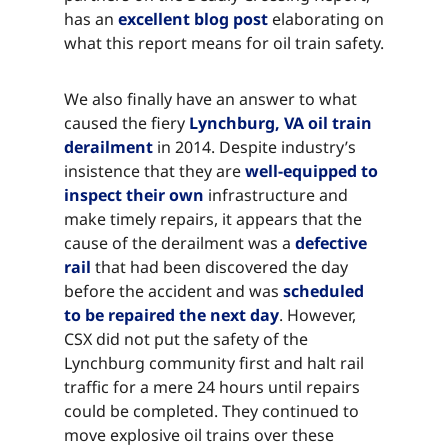
has an ​​​​‌ ‍ ​‍​‍‌‍ ‌ ​‍‌‍‍‌‌‍‌ ‌‍‍‌‌‍ ‍​‍​‍​ ‍‍​‍​‍‌ ​ ‌‍​‌‌‍ ‍‌‍‍‌‌ ‌​‌ ‍‌​‍ ‍‌‍‍‌‌‍ ​‍​‍​‍ ​​‍​‍‌‍‍​‌ ​‍‌‍‌‌‌‍‌‍​‍​‍​ ‍‍​‍​‍‌‍‍​‌ ‌​‌ ‌​‌ ​​‌ ​ ​ ‍‍​‍ ​‍ ‌‍​ ‌‍ ‌‌ ​ ​‍ ‍‌‍ ‌‌‍​‌‌‍‍‌‌‍ ‍​‍ ‍​ ​‍​ ​​​ ​‍​ ‌​‌ ​‍‌‍‌‌‌‍‌​‌‍‌‌‌ ​ ‌‍‍‌‌‍‌ ‌‍ ‍​‍ ‍‌ ​‍‌‍‍‌‌ ‌‍‌‍‌‌‌ ​‍‌‍‍ ‌‍‌‌‌‍‌‌‌ ​​‌‍‌‌‌ ​‍​‍ ‍‌‍ ‌ ​‍‌‍‌ ​‍ ‌‍‍‌‌‍ ‍‌ ‌​‌‍‌‌‌‍ ‍‌ ‌​​‍ ‌‍‌‌‌‍‌​‌‍‍‌‌ ‌​​‍ ‌‍ ‌‌‍ ‌‍‌​‌‍‌‌​ ‌‌ ​​‌ ​‍‌‍‌‌‌ ​ ‌‍‌‌‌‍ ‍‌ ‌​‌‍​‌‌ ‌​‌‍‍‌‌‍ ‌‍ ‍​ ‍ ‌‍‍‌‌‍‌​​ ‌​ ‍​​ ‌​​ ‍​​ ‌​‌‍‌‌​ ‌​‌‍‌‍​ ‍‌​‍ ‌​ ‍​​ ​‌​ ​​‌‍‌​​‍ ‌​ ‌​‌‍‌‌​ ‌ ​ ‌‍​‍ ‌‌‍​‌‌‍‌​​ ‍‌‌‍‌‍​‍ ‌​ ‍​​ ‌‍​ ‍‌‌‍​‌​ ‌‍​ ‌​​ ​​‌‍​‌‌‍‌‍​ ‌​​ ‍​​ ​​​ ‍ ‌ ‌​‌ ‍‌‌ ​​‌‍‌‌​ ‌‌‍​‌‌ ​‍‌ ‌​‌‍‍‌‌‍​ ‌‍ ​‌‍‌‌​ ‍ ‌ ​​‌‍​‌‌ ‌​‌‍‍​​ ‌‌‍​ ‌‍ ‌‍ ‍‌ ‌​‌‍‌‌‌‍ ‍‌ ‌​​‍‌‌​ ‌‌‌​​‍‌‌ ‌‍‍ ‌‍‌‌‌ ‍‌​‍‌‌​ ​ ‌​‌​​‍‌‌​ ​ ‌​‌​​‍‌‌​ ​‍​ ​‍‌‍‌‍​ ‌ ​ ‌‌​ ​‌​ ‌​‌‍‌​​ ‌‍‌‍‌‌​ ‌‌​ ​​‌‍‌‌‌‍​‍​‍‌‌​ ​‍​ ​‍​‍‌‌​ ‌‌‌​‌​​‍ ‍‌‍​ ‌‍‍​‌‍‍‌‌‍ ​‌‍‌​‌ ​‍‌‍‌‌‌‍ ‍​‍‌‌​ ‌‌‌​​‍‌‌ ‌‍‍ ‌‍‌‌‌ ‍‌​‍‌‌​ ​ ‌​‌​​‍‌‌​ ​ ‌​‌​​‍‌‌​ ​‍​ ​‍‌‍‌‍​ ‌ ​ ‌‌​ ​‌​ ‌​‌‍‌​​ ‌‍‌‍‌‌​ ‌‌​ ​​‌‍‌‌‌‍​‍​ ‌​​‍‌‌​ ​‍​ ​‍​‍‌‌​ ‌‌‌​‌​​‍ ‍‌ ‌​‌‍‌‌‌ ‍​‌ ‌​​ ‌‍​‍‌‍​‌‌ ​ ‌‍‌‌‌‌‌‌‌ ​‍‌‍ ​​ ‌‌‍‍​‌ ‌​‌ ‌​‌ ​​‌ ​ ​‍‌‌​ ​ ‌​​‌​‍‌‌​ ​‍‌​‌‍​‍‌‌​ ​‍‌​‌‍‌‍​ ‌‍ ‌‌ ​ ​‍ ‍‌‍ ‌‌‍​‌‌‍‍‌‌‍ ‍​‍ ‍​ ​‍​ ​​​ ​‍​ ‌​‌ ​‍‌‍‌‌‌‍‌​‌‍‌‌‌ ​ ‌‍‍‌‌‍‌ ‌‍ ‍​‍ ‍‌ ​‍‌‍‍‌‌ ‌‍‌‍‌‌‌ ​‍‌‍‍ ‌‍‌‌‌‍‌‌‌ ​​‌‍‌‌‌ ​‍​‍ ‍‌‍ ‌ ​‍‌‍‌ ​‍‌‍‌‍‍‌‌‍‌​​ ‌​ ‍​​ ‌​​ ‍​​ ‌​‌‍‌‌​ ‌​‌‍‌‍​ ‍‌​‍ ‌​ ‍​​ ​‌​ ​​‌‍‌​​‍ ‌​ ‌​‌‍‌‌​ ‌ ​ ‌‍​‍ ‌‌‍​‌‌‍‌​​ ‍‌‌‍‌‍​‍ ‌​ ‍​​ ‌‍​ ‍‌‌‍​‌​ ‌‍​ ‌​​ ​​‌‍​‌‌‍‌‍​ ‌​​ ‍​​ ​​​‍‌‍‌ ‌​‌ ‍‌‌ ​​‌‍‌‌​ ‌‌‍​‌‌ ​‍‌ ‌​‌‍‍‌‌‍​ ‌‍ ​‌‍‌‌​‍‌‍‌ ​​‌‍​‌‌ ‌​‌‍‍​​ ‌‌‍​ ‌‍ ‌‍ ‍‌ ‌​‌‍‌‌‌‍ ‍‌ ‌​​‍‌‌​ ‌‌‌​​‍‌‌ ‌‍‍ ‌‍‌‌‌ ‍‌​‍‌‌​ ​ ‌​‌​​‍‌‌​ ​ ‌​‌​​‍‌‌​ ​‍​ ​‍‌‍‌‍​ ‌ ​ ‌‌​ ​‌​ ‌​‌‍‌​​ ‌‍‌‍‌‌​ ‌‌​ ​​‌‍‌‌‌‍​‍​‍‌‌​ ​‍​ ​‍​‍‌‌​ ‌‌‌​‌​​‍ ‍‌‍​ ‌‍‍​‌‍‍‌‌‍ ​‌‍‌​‌ ​‍‌‍‌‌‌‍ ‍​‍‌‌​ ‌‌‌​​‍‌‌ ‌‍‍ ‌‍‌‌‌ ‍‌​‍‌‌​ ​ ‌​‌​​‍‌‌​ ​ ‌​‌​​‍‌‌​ ​‍​ ​‍‌‍‌‍​ ‌ ​ ‌‌​ ​‌​ ‌​‌‍‌​​ ‌‍‌‍‌‌​ ‌‌​ ​​‌‍‌‌‌‍​‍​ ‌​​‍‌‌​ ​‍​ ​‍​‍‌‌​ ‌‌‌​‌​​‍ ‍‌ ‌​‌‍‌‌‌ ‍​‌ ‌​​‍‌‍‌ ​​‌‍‌‌‌ ​‍‌ ​ ‌ ​​‌‍‌‌‌‍​ ‌ ‌​‌‍‍‌‌ ‌‍‌‍‌‌​ ‌‌ ​​‌ ‌‌‌‍​‍‌‍ ​‌‍‍‌‌ ​ ‌‍‍​‌‍‌‌‌‍‌​​‍​‍‌ ‌
excellent blog post​​​​‌ ‍ ​‍​‍‌‍ ‌ ​‍‌‍‍‌‌‍‌ ‌‍‍‌‌‍ ‍​‍​‍​ ‍‍​‍​‍‌ ​ ‌‍​‌‌‍ ‍‌‍‍‌‌ ‌​‌ ‍‌​‍ ‍‌‍‍‌‌‍ ​‍​‍​‍ ​​‍​‍‌‍‍​‌ ​‍‌‍‌‌‌‍‌‍​‍​‍​ ‍‍​‍​‍‌‍‍​‌ ‌​‌ ‌​‌ ​​‌ ​ ​ ‍‍​‍ ​‍ ‌‍​ ‌‍ ‌‌ ​ ​‍ ‍‌‍ ‌‌‍​‌‌‍‍‌‌‍ ‍​‍ ‍​ ​‍​ ​​​ ​‍​ ‌​‌ ​‍‌‍‌‌‌‍‌​‌‍‌‌‌ ​ ‌‍‍‌‌‍‌ ‌‍ ‍​‍ ‍‌ ​‍‌‍‍‌‌ ‌‍‌‍‌‌‌ ​‍‌‍‍ ‌‍‌‌‌‍‌‌‌ ​​‌‍‌‌‌ ​‍​‍ ‍‌‍ ‌ ​‍‌‍‌ ​‍ ‌‍‍‌‌‍ ‍‌ ‌​‌‍‌‌‌‍ ‍‌ ‌​​‍ ‌‍‌‌‌‍‌​‌‍‍‌‌ ‌​​‍ ‌‍ ‌‌‍ ‌‍‌​‌‍‌‌​ ‌‌ ​​‌ ​‍‌‍‌‌‌ ​ ‌‍‌‌‌‍ ‍‌ ‌​‌‍​‌‌ ‌​‌‍‍‌‌‍ ‌‍ ‍​ ‍ ‌‍‍‌‌‍‌​​ ‌​ ‍​​ ‌​​ ‍​​ ‌​‌‍‌‌​ ‌​‌‍‌‍​ ‍‌​‍ ‌​ ‍​​ ​‌​ ​​‌‍‌​​‍ ‌​ ‌​‌‍‌‌​ ‌ ​ ‌‍​‍ ‌‌‍​‌‌‍‌​​ ‍‌‌‍‌‍​‍ ‌​ ‍​​ ‌‍​ ‍‌‌‍​‌​ ‌‍​ ‌​​ ​​‌‍​‌‌‍‌‍​ ‌​​ ‍​​ ​​​ ‍ ‌ ‌​‌ ‍‌‌ ​​‌‍‌‌​ ‌‌‍​‌‌ ​‍‌ ‌​‌‍‍‌‌‍​ ‌‍ ​‌‍‌‌​ ‍ ‌ ​​‌‍​‌‌ ‌​‌‍‍​​ ‌‌‍​ ‌‍ ‌‍ ‍‌ ‌​‌‍‌‌‌‍ ‍‌ ‌​​‍‌‌​ ‌‌‌​​‍‌‌ ‌‍‍ ‌‍‌‌‌ ‍‌​‍‌‌​ ​ ‌​‌​​‍‌‌​ ​ ‌​‌​​‍‌‌​ ​‍​ ​‍‌‍‌‍​ ‌ ​ ‌‌​ ​‌​ ‌​‌‍‌​​ ‌‍‌‍‌‌​ ‌‌​ ​​‌‍‌‌‌‍​‍​‍‌‌​ ​‍​ ​‍​‍‌‌​ ‌‌‌​‌​​‍ ‍‌‍​ ‌‍‍​‌‍‍‌‌‍ ​‌‍‌​‌ ​‍‌‍‌‌‌‍ ‍​‍‌‌​ ‌‌‌​​‍‌‌ ‌‍‍ ‌‍‌‌‌ ‍‌​‍‌‌​ ​ ‌​‌​​‍‌‌​ ​ ‌​‌​​‍‌‌​ ​‍​ ​‍‌‍‌‍​ ‌ ​ ‌‌​ ​‌​ ‌​‌‍‌​​ ‌‍‌‍‌‌​ ‌‌​ ​​‌‍‌‌‌‍​‍​ ‌‌​‍‌‌​ ​‍​ ​‍​‍‌‌​ ‌‌‌​‌​​‍ ‍‌ ‌​‌‍‌‌‌ ‍​‌ ‌​​ ‌‍​‍‌‍​‌‌ ​ ‌‍‌‌‌‌‌‌‌ ​‍‌‍ ​​ ‌‌‍‍​‌ ‌​‌ ‌​‌ ​​‌ ​ ​‍‌‌​ ​ ‌​​‌​‍‌‌​ ​‍‌​‌‍​‍‌‌​ ​‍‌​‌‍‌‍​ ‌‍ ‌‌ ​ ​‍ ‍‌‍ ‌‌‍​‌‌‍‍‌‌‍ ‍​‍ ‍​ ​‍​ ​​​ ​‍​ ‌​‌ ​‍‌‍‌‌‌‍‌​‌‍‌‌‌ ​ ‌‍‍‌‌‍‌ ‌‍ ‍​‍ ‍‌ ​‍‌‍‍‌‌ ‌‍‌‍‌‌‌ ​‍‌‍‍ ‌‍‌‌‌‍‌‌‌ ​​‌‍‌‌‌ ​‍​‍ ‍‌‍ ‌ ​‍‌‍‌ ​‍‌‍‌‍‍‌‌‍‌​​ ‌​ ‍​​ ‌​​ ‍​​ ‌​‌‍‌‌​ ‌​‌‍‌‍​ ‍‌​‍ ‌​ ‍​​ ​‌​ ​​‌‍‌​​‍ ‌​ ‌​‌‍‌‌​ ‌ ​ ‌‍​‍ ‌‌‍​‌‌‍‌​​ ‍‌‌‍‌‍​‍ ‌​ ‍​​ ‌‍​ ‍‌‌‍​‌​ ‌‍​ ‌​​ ​​‌‍​‌‌‍‌‍​ ‌​​ ‍​​ ​​​‍‌‍‌ ‌​‌ ‍‌‌ ​​‌‍‌‌​ ‌‌‍​‌‌ ​‍‌ ‌​‌‍‍‌‌‍​ ‌‍ ​‌‍‌‌​‍‌‍‌ ​​‌‍​‌‌ ‌​‌‍‍​​ ‌‌‍​ ‌‍ ‌‍ ‍‌ ‌​‌‍‌‌‌‍ ‍‌ ‌​​‍‌‌​ ‌‌‌​​‍‌‌ ‌‍‍ ‌‍‌‌‌ ‍‌​‍‌‌​ ​ ‌​‌​​‍‌‌​ ​ ‌​‌​​‍‌‌​ ​‍​ ​‍‌‍‌‍​ ‌ ​ ‌‌​ ​‌​ ‌​‌‍‌​​ ‌‍‌‍‌‌​ ‌‌​ ​​‌‍‌‌‌‍​‍​‍‌‌​ ​‍​ ​‍​‍‌‌​ ‌‌‌​‌​​‍ ‍‌‍​ ‌‍‍​‌‍‍‌‌‍ ​‌‍‌​‌ ​‍‌‍‌‌‌‍ ‍​‍‌‌​ ‌‌‌​​‍‌‌ ‌‍‍ ‌‍‌‌‌ ‍‌​‍‌‌​ ​ ‌​‌​​‍‌‌​ ​ ‌​‌​​‍‌‌​ ​‍​ ​‍‌‍‌‍​ ‌ ​ ‌‌​ ​‌​ ‌​‌‍‌​​ ‌‍‌‍‌‌​ ‌‌​ ​​‌‍‌‌‌‍​‍​ ‌‌​‍‌‌​ ​‍​ ​‍​‍‌‌​ ‌‌‌​‌​​‍ ‍‌ ‌​‌‍‌‌‌ ‍​‌ ‌​​‍‌‍‌ ​​‌‍‌‌‌ ​‍‌ ​ ‌ ​​‌‍‌‌‌‍​ ‌ ‌​‌‍‍‌‌ ‌‍‌‍‌‌​ ‌‌ ​​‌ ‌‌‌‍​‍‌‍ ​‌‍‍‌‌ ​ ‌‍‍​‌‍‌‌‌‍‌​​‍​‍‌ ‌
elaborating on
what this report means for oil train safety.​​​​‌ ‍ ​‍​‍‌‍ ‌ ​‍‌‍‍‌‌‍‌ ‌‍‍‌‌‍ ‍​‍​‍​ ‍‍​‍​‍‌ ​ ‌‍​‌‌‍ ‍‌‍‍‌‌ ‌​‌ ‍‌​‍ ‍‌‍‍‌‌‍ ​‍​‍​‍ ​​‍​‍‌‍‍​‌ ​‍‌‍‌‌‌‍‌‍​‍​‍​ ‍‍​‍​‍‌‍‍​‌ ‌​‌ ‌​‌ ​​‌ ​ ​ ‍‍​‍ ​‍ ‌‍​ ‌‍ ‌‌ ​ ​‍ ‍‌‍ ‌‌‍​‌‌‍‍‌‌‍ ‍​‍ ‍​ ​‍​ ​​​ ​‍​ ‌​‌ ​‍‌‍‌‌‌‍‌​‌‍‌‌‌ ​ ‌‍‍‌‌‍‌ ‌‍ ‍​‍ ‍‌ ​‍‌‍‍‌‌ ‌‍‌‍‌‌‌ ​‍‌‍‍ ‌‍‌‌‌‍‌‌‌ ​​‌‍‌‌‌ ​‍​‍ ‍‌‍ ‌ ​‍‌‍‌ ​‍ ‌‍‍‌‌‍ ‍‌ ‌​‌‍‌‌‌‍ ‍‌ ‌​​‍ ‌‍‌‌‌‍‌​‌‍‍‌‌ ‌​​‍ ‌‍ ‌‌‍ ‌‍‌​‌‍‌‌​ ‌‌ ​​‌ ​‍‌‍‌‌‌ ​ ‌‍‌‌‌‍ ‍‌ ‌​‌‍​‌‌ ‌​‌‍‍‌‌‍ ‌‍ ‍​ ‍ ‌‍‍‌‌‍‌​​ ‌​ ‍​​ ‌​​ ‍​​ ‌​‌‍‌‌​ ‌​‌‍‌‍​ ‍‌​‍ ‌​ ‍​​ ​‌​ ​​‌‍‌​​‍ ‌​ ‌​‌‍‌‌​ ‌ ​ ‌‍​‍ ‌‌‍​‌‌‍‌​​ ‍‌‌‍‌‍​‍ ‌​ ‍​​ ‌‍​ ‍‌‌‍​‌​ ‌‍​ ‌​​ ​​‌‍​‌‌‍‌‍​ ‌​​ ‍​​ ​​​ ‍ ‌ ‌​‌ ‍‌‌ ​​‌‍‌‌​ ‌‌‍​‌‌ ​‍‌ ‌​‌‍‍‌‌‍​ ‌‍ ​‌‍‌‌​ ‍ ‌ ​​‌‍​‌‌ ‌​‌‍‍​​ ‌‌‍​ ‌‍ ‌‍ ‍‌ ‌​‌‍‌‌‌‍ ‍‌ ‌​​‍‌‌​ ‌‌‌​​‍‌‌ ‌‍‍ ‌‍‌‌‌ ‍‌​‍‌‌​ ​ ‌​‌​​‍‌‌​ ​ ‌​‌​​‍‌‌​ ​‍​ ​‍‌‍‌‍​ ‌ ​ ‌‌​ ​‌​ ‌​‌‍‌​​ ‌‍‌‍‌‌​ ‌‌​ ​​‌‍‌‌‌‍​‍​‍‌‌​ ​‍​ ​‍​‍‌‌​ ‌‌‌​‌​​‍ ‍‌‍​ ‌‍‍​‌‍‍‌‌‍ ​‌‍‌​‌ ​‍‌‍‌‌‌‍ ‍​‍‌‌​ ‌‌‌​​‍‌‌ ‌‍‍ ‌‍‌‌‌ ‍‌​‍‌‌​ ​ ‌​‌​​‍‌‌​ ​ ‌​‌​​‍‌‌​ ​‍​ ​‍‌‍‌‍​ ‌ ​ ‌‌​ ​‌​ ‌​‌‍‌​​ ‌‍‌‍‌‌​ ‌‌​ ​​‌‍‌‌‌‍​‍​ ‌‍​‍‌‌​ ​‍​ ​‍​‍‌‌​ ‌‌‌​‌​​‍ ‍‌ ‌​‌‍‌‌‌ ‍​‌ ‌​​ ‌‍​‍‌‍​‌‌ ​ ‌‍‌‌‌‌‌‌‌ ​‍‌‍ ​​ ‌‌‍‍​‌ ‌​‌ ‌​‌ ​​‌ ​ ​‍‌‌​ ​ ‌​​‌​‍‌‌​ ​‍‌​‌‍​‍‌‌​ ​‍‌​‌‍‌‍​ ‌‍ ‌‌ ​ ​‍ ‍‌‍ ‌‌‍​‌‌‍‍‌‌‍ ‍​‍ ‍​ ​‍​ ​​​ ​‍​ ‌​‌ ​‍‌‍‌‌‌‍‌​‌‍‌‌‌ ​ ‌‍‍‌‌‍‌ ‌‍ ‍​‍ ‍‌ ​‍‌‍‍‌‌ ‌‍‌‍‌‌‌ ​‍‌‍‍ ‌‍‌‌‌‍‌‌‌ ​​‌‍‌‌‌ ​‍​‍ ‍‌‍ ‌ ​‍‌‍‌ ​‍‌‍‌‍‍‌‌‍‌​​ ‌​ ‍​​ ‌​​ ‍​​ ‌​‌‍‌‌​ ‌​‌‍‌‍​ ‍‌​‍ ‌​ ‍​​ ​‌​ ​​‌‍‌​​‍ ‌​ ‌​‌‍‌‌​ ‌ ​ ‌‍​‍ ‌‌‍​‌‌‍‌​​ ‍‌‌‍‌‍​‍ ‌​ ‍​​ ‌‍​ ‍‌‌‍​‌​ ‌‍​ ‌​​ ​​‌‍​‌‌‍‌‍​ ‌​​ ‍​​ ​​​‍‌‍‌ ‌​‌ ‍‌‌ ​​‌‍‌‌​ ‌‌‍​‌‌ ​‍‌ ‌​‌‍‍‌‌‍​ ‌‍ ​‌‍‌‌​‍‌‍‌ ​​‌‍​‌‌ ‌​‌‍‍​​ ‌‌‍​ ‌‍ ‌‍ ‍‌ ‌​‌‍‌‌‌‍ ‍‌ ‌​​‍‌‌​ ‌‌‌​​‍‌‌ ‌‍‍ ‌‍‌‌‌ ‍‌​‍‌‌​ ​ ‌​‌​​‍‌‌​ ​ ‌​‌​​‍‌‌​ ​‍​ ​‍‌‍‌‍​ ‌ ​ ‌‌​ ​‌​ ‌​‌‍‌​​ ‌‍‌‍‌‌​ ‌‌​ ​​‌‍‌‌‌‍​‍​‍‌‌​ ​‍​ ​‍​‍‌‌​ ‌‌‌​‌​​‍ ‍‌‍​ ‌‍‍​‌‍‍‌‌‍ ​‌‍‌​‌ ​‍‌‍‌‌‌‍ ‍​‍‌‌​ ‌‌‌​​‍‌‌ ‌‍‍ ‌‍‌‌‌ ‍‌​‍‌‌​ ​ ‌​‌​​‍‌‌​ ​ ‌​‌​​‍‌‌​ ​‍​ ​‍‌‍‌‍​ ‌ ​ ‌‌​ ​‌​ ‌​‌‍‌​​ ‌‍‌‍‌‌​ ‌‌​ ​​‌‍‌‌‌‍​‍​ ‌‍​‍‌‌​ ​‍​ ​‍​‍‌‌​ ‌‌‌​‌​​‍ ‍‌ ‌​‌‍‌‌‌ ‍​‌ ‌​​‍‌‍‌ ​​‌‍‌‌‌ ​‍‌ ​ ‌ ​​‌‍‌‌‌‍​ ‌ ‌​‌‍‍‌‌ ‌‍‌‍‌‌​ ‌‌ ​​‌ ‌‌‌‍​‍‌‍ ​‌‍‍‌‌ ​ ‌‍‍​‌‍‌‌‌‍‌​​‍​‍‌ ‌
We also finally have an answer to what
caused the fiery ​​​​‌ ‍ ​‍​‍‌‍ ‌ ​‍‌‍‍‌‌‍‌ ‌‍‍‌‌‍ ‍​‍​‍​ ‍‍​‍​‍‌ ​ ‌‍​‌‌‍ ‍‌‍‍‌‌ ‌​‌ ‍‌​‍ ‍‌‍‍‌‌‍ ​‍​‍​‍ ​​‍​‍‌‍‍​‌ ​‍‌‍‌‌‌‍‌‍​‍​‍​ ‍‍​‍​‍‌‍‍​‌ ‌​‌ ‌​‌ ​​‌ ​ ​ ‍‍​‍ ​‍ ‌‍​ ‌‍ ‌‌ ​ ​‍ ‍‌‍ ‌‌‍​‌‌‍‍‌‌‍ ‍​‍ ‍​ ​‍​ ​​​ ​‍​ ‌​‌ ​‍‌‍‌‌‌‍‌​‌‍‌‌‌ ​ ‌‍‍‌‌‍‌ ‌‍ ‍​‍ ‍‌ ​‍‌‍‍‌‌ ‌‍‌‍‌‌‌ ​‍‌‍‍ ‌‍‌‌‌‍‌‌‌ ​​‌‍‌‌‌ ​‍​‍ ‍‌‍ ‌ ​‍‌‍‌ ​‍ ‌‍‍‌‌‍ ‍‌ ‌​‌‍‌‌‌‍ ‍‌ ‌​​‍ ‌‍‌‌‌‍‌​‌‍‍‌‌ ‌​​‍ ‌‍ ‌‌‍ ‌‍‌​‌‍‌‌​ ‌‌ ​​‌ ​‍‌‍‌‌‌ ​ ‌‍‌‌‌‍ ‍‌ ‌​‌‍​‌‌ ‌​‌‍‍‌‌‍ ‌‍ ‍​ ‍ ‌‍‍‌‌‍‌​​ ‌​ ‍​​ ‌​​ ‍​​ ‌​‌‍‌‌​ ‌​‌‍‌‍​ ‍‌​‍ ‌​ ‍​​ ​‌​ ​​‌‍‌​​‍ ‌​ ‌​‌‍‌‌​ ‌ ​ ‌‍​‍ ‌‌‍​‌‌‍‌​​ ‍‌‌‍‌‍​‍ ‌​ ‍​​ ‌‍​ ‍‌‌‍​‌​ ‌‍​ ‌​​ ​​‌‍​‌‌‍‌‍​ ‌​​ ‍​​ ​​​ ‍ ‌ ‌​‌ ‍‌‌ ​​‌‍‌‌​ ‌‌‍​‌‌ ​‍‌ ‌​‌‍‍‌‌‍​ ‌‍ ​‌‍‌‌​ ‍ ‌ ​​‌‍​‌‌ ‌​‌‍‍​​ ‌‌‍​ ‌‍ ‌‍ ‍‌ ‌​‌‍‌‌‌‍ ‍‌ ‌​​‍‌‌​ ‌‌‌​​‍‌‌ ‌‍‍ ‌‍‌‌‌ ‍‌​‍‌‌​ ​ ‌​‌​​‍‌‌​ ​ ‌​‌​​‍‌‌​ ​‍​ ​‍‌‍‌‍​ ‌ ​ ‌‌​ ‌ ​ ‌‌‌‍‌‍‌‍​‌‌‍‌​​ ‌‍​ ‌‌​ ‌ ​ ‌‍​‍‌‌​ ​‍​ ​‍​‍‌‌​ ‌‌‌​‌​​‍ ‍‌‍​ ‌‍‍​‌‍‍‌‌‍ ​‌‍‌​‌ ​‍‌‍‌‌‌‍ ‍​‍‌‌​ ‌‌‌​​‍‌‌ ‌‍‍ ‌‍‌‌‌ ‍‌​‍‌‌​ ​ ‌​‌​​‍‌‌​ ​ ‌​‌​​‍‌‌​ ​‍​ ​‍‌‍‌‍​ ‌ ​ ‌‌​ ‌ ​ ‌‌‌‍‌‍‌‍​‌‌‍‌​​ ‌‍​ ‌‌​ ‌ ​ ‌‍​ ​​​‍‌‌​ ​‍​ ​‍​‍‌‌​ ‌‌‌​‌​​‍ ‍‌ ‌​‌‍‌‌‌ ‍​‌ ‌​​ ‌‍​‍‌‍​‌‌ ​ ‌‍‌‌‌‌‌‌‌ ​‍‌‍ ​​ ‌‌‍‍​‌ ‌​‌ ‌​‌ ​​‌ ​ ​‍‌‌​ ​ ‌​​‌​‍‌‌​ ​‍‌​‌‍​‍‌‌​ ​‍‌​‌‍‌‍​ ‌‍ ‌‌ ​ ​‍ ‍‌‍ ‌‌‍​‌‌‍‍‌‌‍ ‍​‍ ‍​ ​‍​ ​​​ ​‍​ ‌​‌ ​‍‌‍‌‌‌‍‌​‌‍‌‌‌ ​ ‌‍‍‌‌‍‌ ‌‍ ‍​‍ ‍‌ ​‍‌‍‍‌‌ ‌‍‌‍‌‌‌ ​‍‌‍‍ ‌‍‌‌‌‍‌‌‌ ​​‌‍‌‌‌ ​‍​‍ ‍‌‍ ‌ ​‍‌‍‌ ​‍‌‍‌‍‍‌‌‍‌​​ ‌​ ‍​​ ‌​​ ‍​​ ‌​‌‍‌‌​ ‌​‌‍‌‍​ ‍‌​‍ ‌​ ‍​​ ​‌​ ​​‌‍‌​​‍ ‌​ ‌​‌‍‌‌​ ‌ ​ ‌‍​‍ ‌‌‍​‌‌‍‌​​ ‍‌‌‍‌‍​‍ ‌​ ‍​​ ‌‍​ ‍‌‌‍​‌​ ‌‍​ ‌​​ ​​‌‍​‌‌‍‌‍​ ‌​​ ‍​​ ​​​‍‌‍‌ ‌​‌ ‍‌‌ ​​‌‍‌‌​ ‌‌‍​‌‌ ​‍‌ ‌​‌‍‍‌‌‍​ ‌‍ ​‌‍‌‌​‍‌‍‌ ​​‌‍​‌‌ ‌​‌‍‍​​ ‌‌‍​ ‌‍ ‌‍ ‍‌ ‌​‌‍‌‌‌‍ ‍‌ ‌​​‍‌‌​ ‌‌‌​​‍‌‌ ‌‍‍ ‌‍‌‌‌ ‍‌​‍‌‌​ ​ ‌​‌​​‍‌‌​ ​ ‌​‌​​‍‌‌​ ​‍​ ​‍‌‍‌‍​ ‌ ​ ‌‌​ ‌ ​ ‌‌‌‍‌‍‌‍​‌‌‍‌​​ ‌‍​ ‌‌​ ‌ ​ ‌‍​‍‌‌​ ​‍​ ​‍​‍‌‌​ ‌‌‌​‌​​‍ ‍‌‍​ ‌‍‍​‌‍‍‌‌‍ ​‌‍‌​‌ ​‍‌‍‌‌‌‍ ‍​‍‌‌​ ‌‌‌​​‍‌‌ ‌‍‍ ‌‍‌‌‌ ‍‌​‍‌‌​ ​ ‌​‌​​‍‌‌​ ​ ‌​‌​​‍‌‌​ ​‍​ ​‍‌‍‌‍​ ‌ ​ ‌‌​ ‌ ​ ‌‌‌‍‌‍‌‍​‌‌‍‌​​ ‌‍​ ‌‌​ ‌ ​ ‌‍​ ​​​‍‌‌​ ​‍​ ​‍​‍‌‌​ ‌‌‌​‌​​‍ ‍‌ ‌​‌‍‌‌‌ ‍​‌ ‌​​‍‌‍‌ ​​‌‍‌‌‌ ​‍‌ ​ ‌ ​​‌‍‌‌‌‍​ ‌ ‌​‌‍‍‌‌ ‌‍‌‍‌‌​ ‌‌ ​​‌ ‌‌‌‍​‍‌‍ ​‌‍‍‌‌ ​ ‌‍‍​‌‍‌‌‌‍‌​​‍​‍‌ ‌
Lynchburg, VA oil train
derailment​​​​‌ ‍ ​‍​‍‌‍ ‌ ​‍‌‍‍‌‌‍‌ ‌‍‍‌‌‍ ‍​‍​‍​ ‍‍​‍​‍‌ ​ ‌‍​‌‌‍ ‍‌‍‍‌‌ ‌​‌ ‍‌​‍ ‍‌‍‍‌‌‍ ​‍​‍​‍ ​​‍​‍‌‍‍​‌ ​‍‌‍‌‌‌‍‌‍​‍​‍​ ‍‍​‍​‍‌‍‍​‌ ‌​‌ ‌​‌ ​​‌ ​ ​ ‍‍​‍ ​‍ ‌‍​ ‌‍ ‌‌ ​ ​‍ ‍‌‍ ‌‌‍​‌‌‍‍‌‌‍ ‍​‍ ‍​ ​‍​ ​​​ ​‍​ ‌​‌ ​‍‌‍‌‌‌‍‌​‌‍‌‌‌ ​ ‌‍‍‌‌‍‌ ‌‍ ‍​‍ ‍‌ ​‍‌‍‍‌‌ ‌‍‌‍‌‌‌ ​‍‌‍‍ ‌‍‌‌‌‍‌‌‌ ​​‌‍‌‌‌ ​‍​‍ ‍‌‍ ‌ ​‍‌‍‌ ​‍ ‌‍‍‌‌‍ ‍‌ ‌​‌‍‌‌‌‍ ‍‌ ‌​​‍ ‌‍‌‌‌‍‌​‌‍‍‌‌ ‌​​‍ ‌‍ ‌‌‍ ‌‍‌​‌‍‌‌​ ‌‌ ​​‌ ​‍‌‍‌‌‌ ​ ‌‍‌‌‌‍ ‍‌ ‌​‌‍​‌‌ ‌​‌‍‍‌‌‍ ‌‍ ‍​ ‍ ‌‍‍‌‌‍‌​​ ‌​ ‍​​ ‌​​ ‍​​ ‌​‌‍‌‌​ ‌​‌‍‌‍​ ‍‌​‍ ‌​ ‍​​ ​‌​ ​​‌‍‌​​‍ ‌​ ‌​‌‍‌‌​ ‌ ​ ‌‍​‍ ‌‌‍​‌‌‍‌​​ ‍‌‌‍‌‍​‍ ‌​ ‍​​ ‌‍​ ‍‌‌‍​‌​ ‌‍​ ‌​​ ​​‌‍​‌‌‍‌‍​ ‌​​ ‍​​ ​​​ ‍ ‌ ‌​‌ ‍‌‌ ​​‌‍‌‌​ ‌‌‍​‌‌ ​‍‌ ‌​‌‍‍‌‌‍​ ‌‍ ​‌‍‌‌​ ‍ ‌ ​​‌‍​‌‌ ‌​‌‍‍​​ ‌‌‍​ ‌‍ ‌‍ ‍‌ ‌​‌‍‌‌‌‍ ‍‌ ‌​​‍‌‌​ ‌‌‌​​‍‌‌ ‌‍‍ ‌‍‌‌‌ ‍‌​‍‌‌​ ​ ‌​‌​​‍‌‌​ ​ ‌​‌​​‍‌‌​ ​‍​ ​‍‌‍‌‍​ ‌ ​ ‌‌​ ‌ ​ ‌‌‌‍‌‍‌‍​‌‌‍‌​​ ‌‍​ ‌‌​ ‌ ​ ‌‍​‍‌‌​ ​‍​ ​‍​‍‌‌​ ‌‌‌​‌​​‍ ‍‌‍​ ‌‍‍​‌‍‍‌‌‍ ​‌‍‌​‌ ​‍‌‍‌‌‌‍ ‍​‍‌‌​ ‌‌‌​​‍‌‌ ‌‍‍ ‌‍‌‌‌ ‍‌​‍‌‌​ ​ ‌​‌​​‍‌‌​ ​ ‌​‌​​‍‌‌​ ​‍​ ​‍‌‍‌‍​ ‌ ​ ‌‌​ ‌ ​ ‌‌‌‍‌‍‌‍​‌‌‍‌​​ ‌‍​ ‌‌​ ‌ ​ ‌‍​ ​‌​‍‌‌​ ​‍​ ​‍​‍‌‌​ ‌‌‌​‌​​‍ ‍‌ ‌​‌‍‌‌‌ ‍​‌ ‌​​ ‌‍​‍‌‍​‌‌ ​ ‌‍‌‌‌‌‌‌‌ ​‍‌‍ ​​ ‌‌‍‍​‌ ‌​‌ ‌​‌ ​​‌ ​ ​‍‌‌​ ​ ‌​​‌​‍‌‌​ ​‍‌​‌‍​‍‌‌​ ​‍‌​‌‍‌‍​ ‌‍ ‌‌ ​ ​‍ ‍‌‍ ‌‌‍​‌‌‍‍‌‌‍ ‍​‍ ‍​ ​‍​ ​​​ ​‍​ ‌​‌ ​‍‌‍‌‌‌‍‌​‌‍‌‌‌ ​ ‌‍‍‌‌‍‌ ‌‍ ‍​‍ ‍‌ ​‍‌‍‍‌‌ ‌‍‌‍‌‌‌ ​‍‌‍‍ ‌‍‌‌‌‍‌‌‌ ​​‌‍‌‌‌ ​‍​‍ ‍‌‍ ‌ ​‍‌‍‌ ​‍‌‍‌‍‍‌‌‍‌​​ ‌​ ‍​​ ‌​​ ‍​​ ‌​‌‍‌‌​ ‌​‌‍‌‍​ ‍‌​‍ ‌​ ‍​​ ​‌​ ​​‌‍‌​​‍ ‌​ ‌​‌‍‌‌​ ‌ ​ ‌‍​‍ ‌‌‍​‌‌‍‌​​ ‍‌‌‍‌‍​‍ ‌​ ‍​​ ‌‍​ ‍‌‌‍​‌​ ‌‍​ ‌​​ ​​‌‍​‌‌‍‌‍​ ‌​​ ‍​​ ​​​‍‌‍‌ ‌​‌ ‍‌‌ ​​‌‍‌‌​ ‌‌‍​‌‌ ​‍‌ ‌​‌‍‍‌‌‍​ ‌‍ ​‌‍‌‌​‍‌‍‌ ​​‌‍​‌‌ ‌​‌‍‍​​ ‌‌‍​ ‌‍ ‌‍ ‍‌ ‌​‌‍‌‌‌‍ ‍‌ ‌​​‍‌‌​ ‌‌‌​​‍‌‌ ‌‍‍ ‌‍‌‌‌ ‍‌​‍‌‌​ ​ ‌​‌​​‍‌‌​ ​ ‌​‌​​‍‌‌​ ​‍​ ​‍‌‍‌‍​ ‌ ​ ‌‌​ ‌ ​ ‌‌‌‍‌‍‌‍​‌‌‍‌​​ ‌‍​ ‌‌​ ‌ ​ ‌‍​‍‌‌​ ​‍​ ​‍​‍‌‌​ ‌‌‌​‌​​‍ ‍‌‍​ ‌‍‍​‌‍‍‌‌‍ ​‌‍‌​‌ ​‍‌‍‌‌‌‍ ‍​‍‌‌​ ‌‌‌​​‍‌‌ ‌‍‍ ‌‍‌‌‌ ‍‌​‍‌‌​ ​ ‌​‌​​‍‌‌​ ​ ‌​‌​​‍‌‌​ ​‍​ ​‍‌‍‌‍​ ‌ ​ ‌‌​ ‌ ​ ‌‌‌‍‌‍‌‍​‌‌‍‌​​ ‌‍​ ‌‌​ ‌ ​ ‌‍​ ​‌​‍‌‌​ ​‍​ ​‍​‍‌‌​ ‌‌‌​‌​​‍ ‍‌ ‌​‌‍‌‌‌ ‍​‌ ‌​​‍‌‍‌ ​​‌‍‌‌‌ ​‍‌ ​ ‌ ​​‌‍‌‌‌‍​ ‌ ‌​‌‍‍‌‌ ‌‍‌‍‌‌​ ‌‌ ​​‌ ‌‌‌‍​‍‌‍ ​‌‍‍‌‌ ​ ‌‍‍​‌‍‌‌‌‍‌​​‍​‍‌ ‌
in 2014. Despite industry’s
insistence that they are ​​​​‌ ‍ ​‍​‍‌‍ ‌ ​‍‌‍‍‌‌‍‌ ‌‍‍‌‌‍ ‍​‍​‍​ ‍‍​‍​‍‌ ​ ‌‍​‌‌‍ ‍‌‍‍‌‌ ‌​‌ ‍‌​‍ ‍‌‍‍‌‌‍ ​‍​‍​‍ ​​‍​‍‌‍‍​‌ ​‍‌‍‌‌‌‍‌‍​‍​‍​ ‍‍​‍​‍‌‍‍​‌ ‌​‌ ‌​‌ ​​‌ ​ ​ ‍‍​‍ ​‍ ‌‍​ ‌‍ ‌‌ ​ ​‍ ‍‌‍ ‌‌‍​‌‌‍‍‌‌‍ ‍​‍ ‍​ ​‍​ ​​​ ​‍​ ‌​‌ ​‍‌‍‌‌‌‍‌​‌‍‌‌‌ ​ ‌‍‍‌‌‍‌ ‌‍ ‍​‍ ‍‌ ​‍‌‍‍‌‌ ‌‍‌‍‌‌‌ ​‍‌‍‍ ‌‍‌‌‌‍‌‌‌ ​​‌‍‌‌‌ ​‍​‍ ‍‌‍ ‌ ​‍‌‍‌ ​‍ ‌‍‍‌‌‍ ‍‌ ‌​‌‍‌‌‌‍ ‍‌ ‌​​‍ ‌‍‌‌‌‍‌​‌‍‍‌‌ ‌​​‍ ‌‍ ‌‌‍ ‌‍‌​‌‍‌‌​ ‌‌ ​​‌ ​‍‌‍‌‌‌ ​ ‌‍‌‌‌‍ ‍‌ ‌​‌‍​‌‌ ‌​‌‍‍‌‌‍ ‌‍ ‍​ ‍ ‌‍‍‌‌‍‌​​ ‌​ ‍​​ ‌​​ ‍​​ ‌​‌‍‌‌​ ‌​‌‍‌‍​ ‍‌​‍ ‌​ ‍​​ ​‌​ ​​‌‍‌​​‍ ‌​ ‌​‌‍‌‌​ ‌ ​ ‌‍​‍ ‌‌‍​‌‌‍‌​​ ‍‌‌‍‌‍​‍ ‌​ ‍​​ ‌‍​ ‍‌‌‍​‌​ ‌‍​ ‌​​ ​​‌‍​‌‌‍‌‍​ ‌​​ ‍​​ ​​​ ‍ ‌ ‌​‌ ‍‌‌ ​​‌‍‌‌​ ‌‌‍​‌‌ ​‍‌ ‌​‌‍‍‌‌‍​ ‌‍ ​‌‍‌‌​ ‍ ‌ ​​‌‍​‌‌ ‌​‌‍‍​​ ‌‌‍​ ‌‍ ‌‍ ‍‌ ‌​‌‍‌‌‌‍ ‍‌ ‌​​‍‌‌​ ‌‌‌​​‍‌‌ ‌‍‍ ‌‍‌‌‌ ‍‌​‍‌‌​ ​ ‌​‌​​‍‌‌​ ​ ‌​‌​​‍‌‌​ ​‍​ ​‍‌‍‌‍​ ‌ ​ ‌‌​ ‌ ​ ‌‌‌‍‌‍‌‍​‌‌‍‌​​ ‌‍​ ‌‌​ ‌ ​ ‌‍​‍‌‌​ ​‍​ ​‍​‍‌‌​ ‌‌‌​‌​​‍ ‍‌‍​ ‌‍‍​‌‍‍‌‌‍ ​‌‍‌​‌ ​‍‌‍‌‌‌‍ ‍​‍‌‌​ ‌‌‌​​‍‌‌ ‌‍‍ ‌‍‌‌‌ ‍‌​‍‌‌​ ​ ‌​‌​​‍‌‌​ ​ ‌​‌​​‍‌‌​ ​‍​ ​‍‌‍‌‍​ ‌ ​ ‌‌​ ‌ ​ ‌‌‌‍‌‍‌‍​‌‌‍‌​​ ‌‍​ ‌‌​ ‌ ​ ‌‍​ ​‍​‍‌‌​ ​‍​ ​‍​‍‌‌​ ‌‌‌​‌​​‍ ‍‌ ‌​‌‍‌‌‌ ‍​‌ ‌​​ ‌‍​‍‌‍​‌‌ ​ ‌‍‌‌‌‌‌‌‌ ​‍‌‍ ​​ ‌‌‍‍​‌ ‌​‌ ‌​‌ ​​‌ ​ ​‍‌‌​ ​ ‌​​‌​‍‌‌​ ​‍‌​‌‍​‍‌‌​ ​‍‌​‌‍‌‍​ ‌‍ ‌‌ ​ ​‍ ‍‌‍ ‌‌‍​‌‌‍‍‌‌‍ ‍​‍ ‍​ ​‍​ ​​​ ​‍​ ‌​‌ ​‍‌‍‌‌‌‍‌​‌‍‌‌‌ ​ ‌‍‍‌‌‍‌ ‌‍ ‍​‍ ‍‌ ​‍‌‍‍‌‌ ‌‍‌‍‌‌‌ ​‍‌‍‍ ‌‍‌‌‌‍‌‌‌ ​​‌‍‌‌‌ ​‍​‍ ‍‌‍ ‌ ​‍‌‍‌ ​‍‌‍‌‍‍‌‌‍‌​​ ‌​ ‍​​ ‌​​ ‍​​ ‌​‌‍‌‌​ ‌​‌‍‌‍​ ‍‌​‍ ‌​ ‍​​ ​‌​ ​​‌‍‌​​‍ ‌​ ‌​‌‍‌‌​ ‌ ​ ‌‍​‍ ‌‌‍​‌‌‍‌​​ ‍‌‌‍‌‍​‍ ‌​ ‍​​ ‌‍​ ‍‌‌‍​‌​ ‌‍​ ‌​​ ​​‌‍​‌‌‍‌‍​ ‌​​ ‍​​ ​​​‍‌‍‌ ‌​‌ ‍‌‌ ​​‌‍‌‌​ ‌‌‍​‌‌ ​‍‌ ‌​‌‍‍‌‌‍​ ‌‍ ​‌‍‌‌​‍‌‍‌ ​​‌‍​‌‌ ‌​‌‍‍​​ ‌‌‍​ ‌‍ ‌‍ ‍‌ ‌​‌‍‌‌‌‍ ‍‌ ‌​​‍‌‌​ ‌‌‌​​‍‌‌ ‌‍‍ ‌‍‌‌‌ ‍‌​‍‌‌​ ​ ‌​‌​​‍‌‌​ ​ ‌​‌​​‍‌‌​ ​‍​ ​‍‌‍‌‍​ ‌ ​ ‌‌​ ‌ ​ ‌‌‌‍‌‍‌‍​‌‌‍‌​​ ‌‍​ ‌‌​ ‌ ​ ‌‍​‍‌‌​ ​‍​ ​‍​‍‌‌​ ‌‌‌​‌​​‍ ‍‌‍​ ‌‍‍​‌‍‍‌‌‍ ​‌‍‌​‌ ​‍‌‍‌‌‌‍ ‍​‍‌‌​ ‌‌‌​​‍‌‌ ‌‍‍ ‌‍‌‌‌ ‍‌​‍‌‌​ ​ ‌​‌​​‍‌‌​ ​ ‌​‌​​‍‌‌​ ​‍​ ​‍‌‍‌‍​ ‌ ​ ‌‌​ ‌ ​ ‌‌‌‍‌‍‌‍​‌‌‍‌​​ ‌‍​ ‌‌​ ‌ ​ ‌‍​ ​‍​‍‌‌​ ​‍​ ​‍​‍‌‌​ ‌‌‌​‌​​‍ ‍‌ ‌​‌‍‌‌‌ ‍​‌ ‌​​‍‌‍‌ ​​‌‍‌‌‌ ​‍‌ ​ ‌ ​​‌‍‌‌‌‍​ ‌ ‌​‌‍‍‌‌ ‌‍‌‍‌‌​ ‌‌ ​​‌ ‌‌‌‍​‍‌‍ ​‌‍‍‌‌ ​ ‌‍‍​‌‍‌‌‌‍‌​​‍​‍‌ ‌
well-equipped to
inspect their own​​​​‌ ‍ ​‍​‍‌‍ ‌ ​‍‌‍‍‌‌‍‌ ‌‍‍‌‌‍ ‍​‍​‍​ ‍‍​‍​‍‌ ​ ‌‍​‌‌‍ ‍‌‍‍‌‌ ‌​‌ ‍‌​‍ ‍‌‍‍‌‌‍ ​‍​‍​‍ ​​‍​‍‌‍‍​‌ ​‍‌‍‌‌‌‍‌‍​‍​‍​ ‍‍​‍​‍‌‍‍​‌ ‌​‌ ‌​‌ ​​‌ ​ ​ ‍‍​‍ ​‍ ‌‍​ ‌‍ ‌‌ ​ ​‍ ‍‌‍ ‌‌‍​‌‌‍‍‌‌‍ ‍​‍ ‍​ ​‍​ ​​​ ​‍​ ‌​‌ ​‍‌‍‌‌‌‍‌​‌‍‌‌‌ ​ ‌‍‍‌‌‍‌ ‌‍ ‍​‍ ‍‌ ​‍‌‍‍‌‌ ‌‍‌‍‌‌‌ ​‍‌‍‍ ‌‍‌‌‌‍‌‌‌ ​​‌‍‌‌‌ ​‍​‍ ‍‌‍ ‌ ​‍‌‍‌ ​‍ ‌‍‍‌‌‍ ‍‌ ‌​‌‍‌‌‌‍ ‍‌ ‌​​‍ ‌‍‌‌‌‍‌​‌‍‍‌‌ ‌​​‍ ‌‍ ‌‌‍ ‌‍‌​‌‍‌‌​ ‌‌ ​​‌ ​‍‌‍‌‌‌ ​ ‌‍‌‌‌‍ ‍‌ ‌​‌‍​‌‌ ‌​‌‍‍‌‌‍ ‌‍ ‍​ ‍ ‌‍‍‌‌‍‌​​ ‌​ ‍​​ ‌​​ ‍​​ ‌​‌‍‌‌​ ‌​‌‍‌‍​ ‍‌​‍ ‌​ ‍​​ ​‌​ ​​‌‍‌​​‍ ‌​ ‌​‌‍‌‌​ ‌ ​ ‌‍​‍ ‌‌‍​‌‌‍‌​​ ‍‌‌‍‌‍​‍ ‌​ ‍​​ ‌‍​ ‍‌‌‍​‌​ ‌‍​ ‌​​ ​​‌‍​‌‌‍‌‍​ ‌​​ ‍​​ ​​​ ‍ ‌ ‌​‌ ‍‌‌ ​​‌‍‌‌​ ‌‌‍​‌‌ ​‍‌ ‌​‌‍‍‌‌‍​ ‌‍ ​‌‍‌‌​ ‍ ‌ ​​‌‍​‌‌ ‌​‌‍‍​​ ‌‌‍​ ‌‍ ‌‍ ‍‌ ‌​‌‍‌‌‌‍ ‍‌ ‌​​‍‌‌​ ‌‌‌​​‍‌‌ ‌‍‍ ‌‍‌‌‌ ‍‌​‍‌‌​ ​ ‌​‌​​‍‌‌​ ​ ‌​‌​​‍‌‌​ ​‍​ ​‍‌‍‌‍​ ‌ ​ ‌‌​ ‌ ​ ‌‌‌‍‌‍‌‍​‌‌‍‌​​ ‌‍​ ‌‌​ ‌ ​ ‌‍​‍‌‌​ ​‍​ ​‍​‍‌‌​ ‌‌‌​‌​​‍ ‍‌‍​ ‌‍‍​‌‍‍‌‌‍ ​‌‍‌​‌ ​‍‌‍‌‌‌‍ ‍​‍‌‌​ ‌‌‌​​‍‌‌ ‌‍‍ ‌‍‌‌‌ ‍‌​‍‌‌​ ​ ‌​‌​​‍‌‌​ ​ ‌​‌​​‍‌‌​ ​‍​ ​‍‌‍‌‍​ ‌ ​ ‌‌​ ‌ ​ ‌‌‌‍‌‍‌‍​‌‌‍‌​​ ‌‍​ ‌‌​ ‌ ​ ‌‍​ ​ ​‍‌‌​ ​‍​ ​‍​‍‌‌​ ‌‌‌​‌​​‍ ‍‌ ‌​‌‍‌‌‌ ‍​‌ ‌​​ ‌‍​‍‌‍​‌‌ ​ ‌‍‌‌‌‌‌‌‌ ​‍‌‍ ​​ ‌‌‍‍​‌ ‌​‌ ‌​‌ ​​‌ ​ ​‍‌‌​ ​ ‌​​‌​‍‌‌​ ​‍‌​‌‍​‍‌‌​ ​‍‌​‌‍‌‍​ ‌‍ ‌‌ ​ ​‍ ‍‌‍ ‌‌‍​‌‌‍‍‌‌‍ ‍​‍ ‍​ ​‍​ ​​​ ​‍​ ‌​‌ ​‍‌‍‌‌‌‍‌​‌‍‌‌‌ ​ ‌‍‍‌‌‍‌ ‌‍ ‍​‍ ‍‌ ​‍‌‍‍‌‌ ‌‍‌‍‌‌‌ ​‍‌‍‍ ‌‍‌‌‌‍‌‌‌ ​​‌‍‌‌‌ ​‍​‍ ‍‌‍ ‌ ​‍‌‍‌ ​‍‌‍‌‍‍‌‌‍‌​​ ‌​ ‍​​ ‌​​ ‍​​ ‌​‌‍‌‌​ ‌​‌‍‌‍​ ‍‌​‍ ‌​ ‍​​ ​‌​ ​​‌‍‌​​‍ ‌​ ‌​‌‍‌‌​ ‌ ​ ‌‍​‍ ‌‌‍​‌‌‍‌​​ ‍‌‌‍‌‍​‍ ‌​ ‍​​ ‌‍​ ‍‌‌‍​‌​ ‌‍​ ‌​​ ​​‌‍​‌‌‍‌‍​ ‌​​ ‍​​ ​​​‍‌‍‌ ‌​‌ ‍‌‌ ​​‌‍‌‌​ ‌‌‍​‌‌ ​‍‌ ‌​‌‍‍‌‌‍​ ‌‍ ​‌‍‌‌​‍‌‍‌ ​​‌‍​‌‌ ‌​‌‍‍​​ ‌‌‍​ ‌‍ ‌‍ ‍‌ ‌​‌‍‌‌‌‍ ‍‌ ‌​​‍‌‌​ ‌‌‌​​‍‌‌ ‌‍‍ ‌‍‌‌‌ ‍‌​‍‌‌​ ​ ‌​‌​​‍‌‌​ ​ ‌​‌​​‍‌‌​ ​‍​ ​‍‌‍‌‍​ ‌ ​ ‌‌​ ‌ ​ ‌‌‌‍‌‍‌‍​‌‌‍‌​​ ‌‍​ ‌‌​ ‌ ​ ‌‍​‍‌‌​ ​‍​ ​‍​‍‌‌​ ‌‌‌​‌​​‍ ‍‌‍​ ‌‍‍​‌‍‍‌‌‍ ​‌‍‌​‌ ​‍‌‍‌‌‌‍ ‍​‍‌‌​ ‌‌‌​​‍‌‌ ‌‍‍ ‌‍‌‌‌ ‍‌​‍‌‌​ ​ ‌​‌​​‍‌‌​ ​ ‌​‌​​‍‌‌​ ​‍​ ​‍‌‍‌‍​ ‌ ​ ‌‌​ ‌ ​ ‌‌‌‍‌‍‌‍​‌‌‍‌​​ ‌‍​ ‌‌​ ‌ ​ ‌‍​ ​ ​‍‌‌​ ​‍​ ​‍​‍‌‌​ ‌‌‌​‌​​‍ ‍‌ ‌​‌‍‌‌‌ ‍​‌ ‌​​‍‌‍‌ ​​‌‍‌‌‌ ​‍‌ ​ ‌ ​​‌‍‌‌‌‍​ ‌ ‌​‌‍‍‌‌ ‌‍‌‍‌‌​ ‌‌ ​​‌ ‌‌‌‍​‍‌‍ ​‌‍‍‌‌ ​ ‌‍‍​‌‍‌‌‌‍‌​​‍​‍‌ ‌
infrastructure and
make timely repairs, it appears that the
cause of the derailment was a ​​​​‌ ‍ ​‍​‍‌‍ ‌ ​‍‌‍‍‌‌‍‌ ‌‍‍‌‌‍ ‍​‍​‍​ ‍‍​‍​‍‌ ​ ‌‍​‌‌‍ ‍‌‍‍‌‌ ‌​‌ ‍‌​‍ ‍‌‍‍‌‌‍ ​‍​‍​‍ ​​‍​‍‌‍‍​‌ ​‍‌‍‌‌‌‍‌‍​‍​‍​ ‍‍​‍​‍‌‍‍​‌ ‌​‌ ‌​‌ ​​‌ ​ ​ ‍‍​‍ ​‍ ‌‍​ ‌‍ ‌‌ ​ ​‍ ‍‌‍ ‌‌‍​‌‌‍‍‌‌‍ ‍​‍ ‍​ ​‍​ ​​​ ​‍​ ‌​‌ ​‍‌‍‌‌‌‍‌​‌‍‌‌‌ ​ ‌‍‍‌‌‍‌ ‌‍ ‍​‍ ‍‌ ​‍‌‍‍‌‌ ‌‍‌‍‌‌‌ ​‍‌‍‍ ‌‍‌‌‌‍‌‌‌ ​​‌‍‌‌‌ ​‍​‍ ‍‌‍ ‌ ​‍‌‍‌ ​‍ ‌‍‍‌‌‍ ‍‌ ‌​‌‍‌‌‌‍ ‍‌ ‌​​‍ ‌‍‌‌‌‍‌​‌‍‍‌‌ ‌​​‍ ‌‍ ‌‌‍ ‌‍‌​‌‍‌‌​ ‌‌ ​​‌ ​‍‌‍‌‌‌ ​ ‌‍‌‌‌‍ ‍‌ ‌​‌‍​‌‌ ‌​‌‍‍‌‌‍ ‌‍ ‍​ ‍ ‌‍‍‌‌‍‌​​ ‌​ ‍​​ ‌​​ ‍​​ ‌​‌‍‌‌​ ‌​‌‍‌‍​ ‍‌​‍ ‌​ ‍​​ ​‌​ ​​‌‍‌​​‍ ‌​ ‌​‌‍‌‌​ ‌ ​ ‌‍​‍ ‌‌‍​‌‌‍‌​​ ‍‌‌‍‌‍​‍ ‌​ ‍​​ ‌‍​ ‍‌‌‍​‌​ ‌‍​ ‌​​ ​​‌‍​‌‌‍‌‍​ ‌​​ ‍​​ ​​​ ‍ ‌ ‌​‌ ‍‌‌ ​​‌‍‌‌​ ‌‌‍​‌‌ ​‍‌ ‌​‌‍‍‌‌‍​ ‌‍ ​‌‍‌‌​ ‍ ‌ ​​‌‍​‌‌ ‌​‌‍‍​​ ‌‌‍​ ‌‍ ‌‍ ‍‌ ‌​‌‍‌‌‌‍ ‍‌ ‌​​‍‌‌​ ‌‌‌​​‍‌‌ ‌‍‍ ‌‍‌‌‌ ‍‌​‍‌‌​ ​ ‌​‌​​‍‌‌​ ​ ‌​‌​​‍‌‌​ ​‍​ ​‍‌‍‌‍​ ‌ ​ ‌‌​ ‌ ​ ‌‌‌‍‌‍‌‍​‌‌‍‌​​ ‌‍​ ‌‌​ ‌ ​ ‌‍​‍‌‌​ ​‍​ ​‍​‍‌‌​ ‌‌‌​‌​​‍ ‍‌‍​ ‌‍‍​‌‍‍‌‌‍ ​‌‍‌​‌ ​‍‌‍‌‌‌‍ ‍​‍‌‌​ ‌‌‌​​‍‌‌ ‌‍‍ ‌‍‌‌‌ ‍‌​‍‌‌​ ​ ‌​‌​​‍‌‌​ ​ ‌​‌​​‍‌‌​ ​‍​ ​‍‌‍‌‍​ ‌ ​ ‌‌​ ‌ ​ ‌‌‌‍‌‍‌‍​‌‌‍‌​​ ‌‍​ ‌‌​ ‌ ​ ‌‍​ ‌​​‍‌‌​ ​‍​ ​‍​‍‌‌​ ‌‌‌​‌​​‍ ‍‌ ‌​‌‍‌‌‌ ‍​‌ ‌​​ ‌‍​‍‌‍​‌‌ ​ ‌‍‌‌‌‌‌‌‌ ​‍‌‍ ​​ ‌‌‍‍​‌ ‌​‌ ‌​‌ ​​‌ ​ ​‍‌‌​ ​ ‌​​‌​‍‌‌​ ​‍‌​‌‍​‍‌‌​ ​‍‌​‌‍‌‍​ ‌‍ ‌‌ ​ ​‍ ‍‌‍ ‌‌‍​‌‌‍‍‌‌‍ ‍​‍ ‍​ ​‍​ ​​​ ​‍​ ‌​‌ ​‍‌‍‌‌‌‍‌​‌‍‌‌‌ ​ ‌‍‍‌‌‍‌ ‌‍ ‍​‍ ‍‌ ​‍‌‍‍‌‌ ‌‍‌‍‌‌‌ ​‍‌‍‍ ‌‍‌‌‌‍‌‌‌ ​​‌‍‌‌‌ ​‍​‍ ‍‌‍ ‌ ​‍‌‍‌ ​‍‌‍‌‍‍‌‌‍‌​​ ‌​ ‍​​ ‌​​ ‍​​ ‌​‌‍‌‌​ ‌​‌‍‌‍​ ‍‌​‍ ‌​ ‍​​ ​‌​ ​​‌‍‌​​‍ ‌​ ‌​‌‍‌‌​ ‌ ​ ‌‍​‍ ‌‌‍​‌‌‍‌​​ ‍‌‌‍‌‍​‍ ‌​ ‍​​ ‌‍​ ‍‌‌‍​‌​ ‌‍​ ‌​​ ​​‌‍​‌‌‍‌‍​ ‌​​ ‍​​ ​​​‍‌‍‌ ‌​‌ ‍‌‌ ​​‌‍‌‌​ ‌‌‍​‌‌ ​‍‌ ‌​‌‍‍‌‌‍​ ‌‍ ​‌‍‌‌​‍‌‍‌ ​​‌‍​‌‌ ‌​‌‍‍​​ ‌‌‍​ ‌‍ ‌‍ ‍‌ ‌​‌‍‌‌‌‍ ‍‌ ‌​​‍‌‌​ ‌‌‌​​‍‌‌ ‌‍‍ ‌‍‌‌‌ ‍‌​‍‌‌​ ​ ‌​‌​​‍‌‌​ ​ ‌​‌​​‍‌‌​ ​‍​ ​‍‌‍‌‍​ ‌ ​ ‌‌​ ‌ ​ ‌‌‌‍‌‍‌‍​‌‌‍‌​​ ‌‍​ ‌‌​ ‌ ​ ‌‍​‍‌‌​ ​‍​ ​‍​‍‌‌​ ‌‌‌​‌​​‍ ‍‌‍​ ‌‍‍​‌‍‍‌‌‍ ​‌‍‌​‌ ​‍‌‍‌‌‌‍ ‍​‍‌‌​ ‌‌‌​​‍‌‌ ‌‍‍ ‌‍‌‌‌ ‍‌​‍‌‌​ ​ ‌​‌​​‍‌‌​ ​ ‌​‌​​‍‌‌​ ​‍​ ​‍‌‍‌‍​ ‌ ​ ‌‌​ ‌ ​ ‌‌‌‍‌‍‌‍​‌‌‍‌​​ ‌‍​ ‌‌​ ‌ ​ ‌‍​ ‌​​‍‌‌​ ​‍​ ​‍​‍‌‌​ ‌‌‌​‌​​‍ ‍‌ ‌​‌‍‌‌‌ ‍​‌ ‌​​‍‌‍‌ ​​‌‍‌‌‌ ​‍‌ ​ ‌ ​​‌‍‌‌‌‍​ ‌ ‌​‌‍‍‌‌ ‌‍‌‍‌‌​ ‌‌ ​​‌ ‌‌‌‍​‍‌‍ ​‌‍‍‌‌ ​ ‌‍‍​‌‍‌‌‌‍‌​​‍​‍‌ ‌
defective
rail​​​​‌ ‍ ​‍​‍‌‍ ‌ ​‍‌‍‍‌‌‍‌ ‌‍‍‌‌‍ ‍​‍​‍​ ‍‍​‍​‍‌ ​ ‌‍​‌‌‍ ‍‌‍‍‌‌ ‌​‌ ‍‌​‍ ‍‌‍‍‌‌‍ ​‍​‍​‍ ​​‍​‍‌‍‍​‌ ​‍‌‍‌‌‌‍‌‍​‍​‍​ ‍‍​‍​‍‌‍‍​‌ ‌​‌ ‌​‌ ​​‌ ​ ​ ‍‍​‍ ​‍ ‌‍​ ‌‍ ‌‌ ​ ​‍ ‍‌‍ ‌‌‍​‌‌‍‍‌‌‍ ‍​‍ ‍​ ​‍​ ​​​ ​‍​ ‌​‌ ​‍‌‍‌‌‌‍‌​‌‍‌‌‌ ​ ‌‍‍‌‌‍‌ ‌‍ ‍​‍ ‍‌ ​‍‌‍‍‌‌ ‌‍‌‍‌‌‌ ​‍‌‍‍ ‌‍‌‌‌‍‌‌‌ ​​‌‍‌‌‌ ​‍​‍ ‍‌‍ ‌ ​‍‌‍‌ ​‍ ‌‍‍‌‌‍ ‍‌ ‌​‌‍‌‌‌‍ ‍‌ ‌​​‍ ‌‍‌‌‌‍‌​‌‍‍‌‌ ‌​​‍ ‌‍ ‌‌‍ ‌‍‌​‌‍‌‌​ ‌‌ ​​‌ ​‍‌‍‌‌‌ ​ ‌‍‌‌‌‍ ‍‌ ‌​‌‍​‌‌ ‌​‌‍‍‌‌‍ ‌‍ ‍​ ‍ ‌‍‍‌‌‍‌​​ ‌​ ‍​​ ‌​​ ‍​​ ‌​‌‍‌‌​ ‌​‌‍‌‍​ ‍‌​‍ ‌​ ‍​​ ​‌​ ​​‌‍‌​​‍ ‌​ ‌​‌‍‌‌​ ‌ ​ ‌‍​‍ ‌‌‍​‌‌‍‌​​ ‍‌‌‍‌‍​‍ ‌​ ‍​​ ‌‍​ ‍‌‌‍​‌​ ‌‍​ ‌​​ ​​‌‍​‌‌‍‌‍​ ‌​​ ‍​​ ​​​ ‍ ‌ ‌​‌ ‍‌‌ ​​‌‍‌‌​ ‌‌‍​‌‌ ​‍‌ ‌​‌‍‍‌‌‍​ ‌‍ ​‌‍‌‌​ ‍ ‌ ​​‌‍​‌‌ ‌​‌‍‍​​ ‌‌‍​ ‌‍ ‌‍ ‍‌ ‌​‌‍‌‌‌‍ ‍‌ ‌​​‍‌‌​ ‌‌‌​​‍‌‌ ‌‍‍ ‌‍‌‌‌ ‍‌​‍‌‌​ ​ ‌​‌​​‍‌‌​ ​ ‌​‌​​‍‌‌​ ​‍​ ​‍‌‍‌‍​ ‌ ​ ‌‌​ ‌ ​ ‌‌‌‍‌‍‌‍​‌‌‍‌​​ ‌‍​ ‌‌​ ‌ ​ ‌‍​‍‌‌​ ​‍​ ​‍​‍‌‌​ ‌‌‌​‌​​‍ ‍‌‍​ ‌‍‍​‌‍‍‌‌‍ ​‌‍‌​‌ ​‍‌‍‌‌‌‍ ‍​‍‌‌​ ‌‌‌​​‍‌‌ ‌‍‍ ‌‍‌‌‌ ‍‌​‍‌‌​ ​ ‌​‌​​‍‌‌​ ​ ‌​‌​​‍‌‌​ ​‍​ ​‍‌‍‌‍​ ‌ ​ ‌‌​ ‌ ​ ‌‌‌‍‌‍‌‍​‌‌‍‌​​ ‌‍​ ‌‌​ ‌ ​ ‌‍​ ‌‌​‍‌‌​ ​‍​ ​‍​‍‌‌​ ‌‌‌​‌​​‍ ‍‌ ‌​‌‍‌‌‌ ‍​‌ ‌​​ ‌‍​‍‌‍​‌‌ ​ ‌‍‌‌‌‌‌‌‌ ​‍‌‍ ​​ ‌‌‍‍​‌ ‌​‌ ‌​‌ ​​‌ ​ ​‍‌‌​ ​ ‌​​‌​‍‌‌​ ​‍‌​‌‍​‍‌‌​ ​‍‌​‌‍‌‍​ ‌‍ ‌‌ ​ ​‍ ‍‌‍ ‌‌‍​‌‌‍‍‌‌‍ ‍​‍ ‍​ ​‍​ ​​​ ​‍​ ‌​‌ ​‍‌‍‌‌‌‍‌​‌‍‌‌‌ ​ ‌‍‍‌‌‍‌ ‌‍ ‍​‍ ‍‌ ​‍‌‍‍‌‌ ‌‍‌‍‌‌‌ ​‍‌‍‍ ‌‍‌‌‌‍‌‌‌ ​​‌‍‌‌‌ ​‍​‍ ‍‌‍ ‌ ​‍‌‍‌ ​‍‌‍‌‍‍‌‌‍‌​​ ‌​ ‍​​ ‌​​ ‍​​ ‌​‌‍‌‌​ ‌​‌‍‌‍​ ‍‌​‍ ‌​ ‍​​ ​‌​ ​​‌‍‌​​‍ ‌​ ‌​‌‍‌‌​ ‌ ​ ‌‍​‍ ‌‌‍​‌‌‍‌​​ ‍‌‌‍‌‍​‍ ‌​ ‍​​ ‌‍​ ‍‌‌‍​‌​ ‌‍​ ‌​​ ​​‌‍​‌‌‍‌‍​ ‌​​ ‍​​ ​​​‍‌‍‌ ‌​‌ ‍‌‌ ​​‌‍‌‌​ ‌‌‍​‌‌ ​‍‌ ‌​‌‍‍‌‌‍​ ‌‍ ​‌‍‌‌​‍‌‍‌ ​​‌‍​‌‌ ‌​‌‍‍​​ ‌‌‍​ ‌‍ ‌‍ ‍‌ ‌​‌‍‌‌‌‍ ‍‌ ‌​​‍‌‌​ ‌‌‌​​‍‌‌ ‌‍‍ ‌‍‌‌‌ ‍‌​‍‌‌​ ​ ‌​‌​​‍‌‌​ ​ ‌​‌​​‍‌‌​ ​‍​ ​‍‌‍‌‍​ ‌ ​ ‌‌​ ‌ ​ ‌‌‌‍‌‍‌‍​‌‌‍‌​​ ‌‍​ ‌‌​ ‌ ​ ‌‍​‍‌‌​ ​‍​ ​‍​‍‌‌​ ‌‌‌​‌​​‍ ‍‌‍​ ‌‍‍​‌‍‍‌‌‍ ​‌‍‌​‌ ​‍‌‍‌‌‌‍ ‍​‍‌‌​ ‌‌‌​​‍‌‌ ‌‍‍ ‌‍‌‌‌ ‍‌​‍‌‌​ ​ ‌​‌​​‍‌‌​ ​ ‌​‌​​‍‌‌​ ​‍​ ​‍‌‍‌‍​ ‌ ​ ‌‌​ ‌ ​ ‌‌‌‍‌‍‌‍​‌‌‍‌​​ ‌‍​ ‌‌​ ‌ ​ ‌‍​ ‌‌​‍‌‌​ ​‍​ ​‍​‍‌‌​ ‌‌‌​‌​​‍ ‍‌ ‌​‌‍‌‌‌ ‍​‌ ‌​​‍‌‍‌ ​​‌‍‌‌‌ ​‍‌ ​ ‌ ​​‌‍‌‌‌‍​ ‌ ‌​‌‍‍‌‌ ‌‍‌‍‌‌​ ‌‌ ​​‌ ‌‌‌‍​‍‌‍ ​‌‍‍‌‌ ​ ‌‍‍​‌‍‌‌‌‍‌​​‍​‍‌ ‌
that had been discovered the day
before the accident and was ​​​​‌ ‍ ​‍​‍‌‍ ‌ ​‍‌‍‍‌‌‍‌ ‌‍‍‌‌‍ ‍​‍​‍​ ‍‍​‍​‍‌ ​ ‌‍​‌‌‍ ‍‌‍‍‌‌ ‌​‌ ‍‌​‍ ‍‌‍‍‌‌‍ ​‍​‍​‍ ​​‍​‍‌‍‍​‌ ​‍‌‍‌‌‌‍‌‍​‍​‍​ ‍‍​‍​‍‌‍‍​‌ ‌​‌ ‌​‌ ​​‌ ​ ​ ‍‍​‍ ​‍ ‌‍​ ‌‍ ‌‌ ​ ​‍ ‍‌‍ ‌‌‍​‌‌‍‍‌‌‍ ‍​‍ ‍​ ​‍​ ​​​ ​‍​ ‌​‌ ​‍‌‍‌‌‌‍‌​‌‍‌‌‌ ​ ‌‍‍‌‌‍‌ ‌‍ ‍​‍ ‍‌ ​‍‌‍‍‌‌ ‌‍‌‍‌‌‌ ​‍‌‍‍ ‌‍‌‌‌‍‌‌‌ ​​‌‍‌‌‌ ​‍​‍ ‍‌‍ ‌ ​‍‌‍‌ ​‍ ‌‍‍‌‌‍ ‍‌ ‌​‌‍‌‌‌‍ ‍‌ ‌​​‍ ‌‍‌‌‌‍‌​‌‍‍‌‌ ‌​​‍ ‌‍ ‌‌‍ ‌‍‌​‌‍‌‌​ ‌‌ ​​‌ ​‍‌‍‌‌‌ ​ ‌‍‌‌‌‍ ‍‌ ‌​‌‍​‌‌ ‌​‌‍‍‌‌‍ ‌‍ ‍​ ‍ ‌‍‍‌‌‍‌​​ ‌​ ‍​​ ‌​​ ‍​​ ‌​‌‍‌‌​ ‌​‌‍‌‍​ ‍‌​‍ ‌​ ‍​​ ​‌​ ​​‌‍‌​​‍ ‌​ ‌​‌‍‌‌​ ‌ ​ ‌‍​‍ ‌‌‍​‌‌‍‌​​ ‍‌‌‍‌‍​‍ ‌​ ‍​​ ‌‍​ ‍‌‌‍​‌​ ‌‍​ ‌​​ ​​‌‍​‌‌‍‌‍​ ‌​​ ‍​​ ​​​ ‍ ‌ ‌​‌ ‍‌‌ ​​‌‍‌‌​ ‌‌‍​‌‌ ​‍‌ ‌​‌‍‍‌‌‍​ ‌‍ ​‌‍‌‌​ ‍ ‌ ​​‌‍​‌‌ ‌​‌‍‍​​ ‌‌‍​ ‌‍ ‌‍ ‍‌ ‌​‌‍‌‌‌‍ ‍‌ ‌​​‍‌‌​ ‌‌‌​​‍‌‌ ‌‍‍ ‌‍‌‌‌ ‍‌​‍‌‌​ ​ ‌​‌​​‍‌‌​ ​ ‌​‌​​‍‌‌​ ​‍​ ​‍‌‍‌‍​ ‌ ​ ‌‌​ ‌ ​ ‌‌‌‍‌‍‌‍​‌‌‍‌​​ ‌‍​ ‌‌​ ‌ ​ ‌‍​‍‌‌​ ​‍​ ​‍​‍‌‌​ ‌‌‌​‌​​‍ ‍‌‍​ ‌‍‍​‌‍‍‌‌‍ ​‌‍‌​‌ ​‍‌‍‌‌‌‍ ‍​‍‌‌​ ‌‌‌​​‍‌‌ ‌‍‍ ‌‍‌‌‌ ‍‌​‍‌‌​ ​ ‌​‌​​‍‌‌​ ​ ‌​‌​​‍‌‌​ ​‍​ ​‍‌‍‌‍​ ‌ ​ ‌‌​ ‌ ​ ‌‌‌‍‌‍‌‍​‌‌‍‌​​ ‌‍​ ‌‌​ ‌ ​ ‌‍​ ‌‍​‍‌‌​ ​‍​ ​‍​‍‌‌​ ‌‌‌​‌​​‍ ‍‌ ‌​‌‍‌‌‌ ‍​‌ ‌​​ ‌‍​‍‌‍​‌‌ ​ ‌‍‌‌‌‌‌‌‌ ​‍‌‍ ​​ ‌‌‍‍​‌ ‌​‌ ‌​‌ ​​‌ ​ ​‍‌‌​ ​ ‌​​‌​‍‌‌​ ​‍‌​‌‍​‍‌‌​ ​‍‌​‌‍‌‍​ ‌‍ ‌‌ ​ ​‍ ‍‌‍ ‌‌‍​‌‌‍‍‌‌‍ ‍​‍ ‍​ ​‍​ ​​​ ​‍​ ‌​‌ ​‍‌‍‌‌‌‍‌​‌‍‌‌‌ ​ ‌‍‍‌‌‍‌ ‌‍ ‍​‍ ‍‌ ​‍‌‍‍‌‌ ‌‍‌‍‌‌‌ ​‍‌‍‍ ‌‍‌‌‌‍‌‌‌ ​​‌‍‌‌‌ ​‍​‍ ‍‌‍ ‌ ​‍‌‍‌ ​‍‌‍‌‍‍‌‌‍‌​​ ‌​ ‍​​ ‌​​ ‍​​ ‌​‌‍‌‌​ ‌​‌‍‌‍​ ‍‌​‍ ‌​ ‍​​ ​‌​ ​​‌‍‌​​‍ ‌​ ‌​‌‍‌‌​ ‌ ​ ‌‍​‍ ‌‌‍​‌‌‍‌​​ ‍‌‌‍‌‍​‍ ‌​ ‍​​ ‌‍​ ‍‌‌‍​‌​ ‌‍​ ‌​​ ​​‌‍​‌‌‍‌‍​ ‌​​ ‍​​ ​​​‍‌‍‌ ‌​‌ ‍‌‌ ​​‌‍‌‌​ ‌‌‍​‌‌ ​‍‌ ‌​‌‍‍‌‌‍​ ‌‍ ​‌‍‌‌​‍‌‍‌ ​​‌‍​‌‌ ‌​‌‍‍​​ ‌‌‍​ ‌‍ ‌‍ ‍‌ ‌​‌‍‌‌‌‍ ‍‌ ‌​​‍‌‌​ ‌‌‌​​‍‌‌ ‌‍‍ ‌‍‌‌‌ ‍‌​‍‌‌​ ​ ‌​‌​​‍‌‌​ ​ ‌​‌​​‍‌‌​ ​‍​ ​‍‌‍‌‍​ ‌ ​ ‌‌​ ‌ ​ ‌‌‌‍‌‍‌‍​‌‌‍‌​​ ‌‍​ ‌‌​ ‌ ​ ‌‍​‍‌‌​ ​‍​ ​‍​‍‌‌​ ‌‌‌​‌​​‍ ‍‌‍​ ‌‍‍​‌‍‍‌‌‍ ​‌‍‌​‌ ​‍‌‍‌‌‌‍ ‍​‍‌‌​ ‌‌‌​​‍‌‌ ‌‍‍ ‌‍‌‌‌ ‍‌​‍‌‌​ ​ ‌​‌​​‍‌‌​ ​ ‌​‌​​‍‌‌​ ​‍​ ​‍‌‍‌‍​ ‌ ​ ‌‌​ ‌ ​ ‌‌‌‍‌‍‌‍​‌‌‍‌​​ ‌‍​ ‌‌​ ‌ ​ ‌‍​ ‌‍​‍‌‌​ ​‍​ ​‍​‍‌‌​ ‌‌‌​‌​​‍ ‍‌ ‌​‌‍‌‌‌ ‍​‌ ‌​​‍‌‍‌ ​​‌‍‌‌‌ ​‍‌ ​ ‌ ​​‌‍‌‌‌‍​ ‌ ‌​‌‍‍‌‌ ‌‍‌‍‌‌​ ‌‌ ​​‌ ‌‌‌‍​‍‌‍ ​‌‍‍‌‌ ​ ‌‍‍​‌‍‌‌‌‍‌​​‍​‍‌ ‌
scheduled
to be repaired the next day​​​​‌ ‍ ​‍​‍‌‍ ‌ ​‍‌‍‍‌‌‍‌ ‌‍‍‌‌‍ ‍​‍​‍​ ‍‍​‍​‍‌ ​ ‌‍​‌‌‍ ‍‌‍‍‌‌ ‌​‌ ‍‌​‍ ‍‌‍‍‌‌‍ ​‍​‍​‍ ​​‍​‍‌‍‍​‌ ​‍‌‍‌‌‌‍‌‍​‍​‍​ ‍‍​‍​‍‌‍‍​‌ ‌​‌ ‌​‌ ​​‌ ​ ​ ‍‍​‍ ​‍ ‌‍​ ‌‍ ‌‌ ​ ​‍ ‍‌‍ ‌‌‍​‌‌‍‍‌‌‍ ‍​‍ ‍​ ​‍​ ​​​ ​‍​ ‌​‌ ​‍‌‍‌‌‌‍‌​‌‍‌‌‌ ​ ‌‍‍‌‌‍‌ ‌‍ ‍​‍ ‍‌ ​‍‌‍‍‌‌ ‌‍‌‍‌‌‌ ​‍‌‍‍ ‌‍‌‌‌‍‌‌‌ ​​‌‍‌‌‌ ​‍​‍ ‍‌‍ ‌ ​‍‌‍‌ ​‍ ‌‍‍‌‌‍ ‍‌ ‌​‌‍‌‌‌‍ ‍‌ ‌​​‍ ‌‍‌‌‌‍‌​‌‍‍‌‌ ‌​​‍ ‌‍ ‌‌‍ ‌‍‌​‌‍‌‌​ ‌‌ ​​‌ ​‍‌‍‌‌‌ ​ ‌‍‌‌‌‍ ‍‌ ‌​‌‍​‌‌ ‌​‌‍‍‌‌‍ ‌‍ ‍​ ‍ ‌‍‍‌‌‍‌​​ ‌​ ‍​​ ‌​​ ‍​​ ‌​‌‍‌‌​ ‌​‌‍‌‍​ ‍‌​‍ ‌​ ‍​​ ​‌​ ​​‌‍‌​​‍ ‌​ ‌​‌‍‌‌​ ‌ ​ ‌‍​‍ ‌‌‍​‌‌‍‌​​ ‍‌‌‍‌‍​‍ ‌​ ‍​​ ‌‍​ ‍‌‌‍​‌​ ‌‍​ ‌​​ ​​‌‍​‌‌‍‌‍​ ‌​​ ‍​​ ​​​ ‍ ‌ ‌​‌ ‍‌‌ ​​‌‍‌‌​ ‌‌‍​‌‌ ​‍‌ ‌​‌‍‍‌‌‍​ ‌‍ ​‌‍‌‌​ ‍ ‌ ​​‌‍​‌‌ ‌​‌‍‍​​ ‌‌‍​ ‌‍ ‌‍ ‍‌ ‌​‌‍‌‌‌‍ ‍‌ ‌​​‍‌‌​ ‌‌‌​​‍‌‌ ‌‍‍ ‌‍‌‌‌ ‍‌​‍‌‌​ ​ ‌​‌​​‍‌‌​ ​ ‌​‌​​‍‌‌​ ​‍​ ​‍‌‍‌‍​ ‌ ​ ‌‌​ ‌ ​ ‌‌‌‍‌‍‌‍​‌‌‍‌​​ ‌‍​ ‌‌​ ‌ ​ ‌‍​‍‌‌​ ​‍​ ​‍​‍‌‌​ ‌‌‌​‌​​‍ ‍‌‍​ ‌‍‍​‌‍‍‌‌‍ ​‌‍‌​‌ ​‍‌‍‌‌‌‍ ‍​‍‌‌​ ‌‌‌​​‍‌‌ ‌‍‍ ‌‍‌‌‌ ‍‌​‍‌‌​ ​ ‌​‌​​‍‌‌​ ​ ‌​‌​​‍‌‌​ ​‍​ ​‍‌‍‌‍​ ‌ ​ ‌‌​ ‌ ​ ‌‌‌‍‌‍‌‍​‌‌‍‌​​ ‌‍​ ‌‌​ ‌ ​ ‌‍​ ‌ ​‍‌‌​ ​‍​ ​‍​‍‌‌​ ‌‌‌​‌​​‍ ‍‌ ‌​‌‍‌‌‌ ‍​‌ ‌​​ ‌‍​‍‌‍​‌‌ ​ ‌‍‌‌‌‌‌‌‌ ​‍‌‍ ​​ ‌‌‍‍​‌ ‌​‌ ‌​‌ ​​‌ ​ ​‍‌‌​ ​ ‌​​‌​‍‌‌​ ​‍‌​‌‍​‍‌‌​ ​‍‌​‌‍‌‍​ ‌‍ ‌‌ ​ ​‍ ‍‌‍ ‌‌‍​‌‌‍‍‌‌‍ ‍​‍ ‍​ ​‍​ ​​​ ​‍​ ‌​‌ ​‍‌‍‌‌‌‍‌​‌‍‌‌‌ ​ ‌‍‍‌‌‍‌ ‌‍ ‍​‍ ‍‌ ​‍‌‍‍‌‌ ‌‍‌‍‌‌‌ ​‍‌‍‍ ‌‍‌‌‌‍‌‌‌ ​​‌‍‌‌‌ ​‍​‍ ‍‌‍ ‌ ​‍‌‍‌ ​‍‌‍‌‍‍‌‌‍‌​​ ‌​ ‍​​ ‌​​ ‍​​ ‌​‌‍‌‌​ ‌​‌‍‌‍​ ‍‌​‍ ‌​ ‍​​ ​‌​ ​​‌‍‌​​‍ ‌​ ‌​‌‍‌‌​ ‌ ​ ‌‍​‍ ‌‌‍​‌‌‍‌​​ ‍‌‌‍‌‍​‍ ‌​ ‍​​ ‌‍​ ‍‌‌‍​‌​ ‌‍​ ‌​​ ​​‌‍​‌‌‍‌‍​ ‌​​ ‍​​ ​​​‍‌‍‌ ‌​‌ ‍‌‌ ​​‌‍‌‌​ ‌‌‍​‌‌ ​‍‌ ‌​‌‍‍‌‌‍​ ‌‍ ​‌‍‌‌​‍‌‍‌ ​​‌‍​‌‌ ‌​‌‍‍​​ ‌‌‍​ ‌‍ ‌‍ ‍‌ ‌​‌‍‌‌‌‍ ‍‌ ‌​​‍‌‌​ ‌‌‌​​‍‌‌ ‌‍‍ ‌‍‌‌‌ ‍‌​‍‌‌​ ​ ‌​‌​​‍‌‌​ ​ ‌​‌​​‍‌‌​ ​‍​ ​‍‌‍‌‍​ ‌ ​ ‌‌​ ‌ ​ ‌‌‌‍‌‍‌‍​‌‌‍‌​​ ‌‍​ ‌‌​ ‌ ​ ‌‍​‍‌‌​ ​‍​ ​‍​‍‌‌​ ‌‌‌​‌​​‍ ‍‌‍​ ‌‍‍​‌‍‍‌‌‍ ​‌‍‌​‌ ​‍‌‍‌‌‌‍ ‍​‍‌‌​ ‌‌‌​​‍‌‌ ‌‍‍ ‌‍‌‌‌ ‍‌​‍‌‌​ ​ ‌​‌​​‍‌‌​ ​ ‌​‌​​‍‌‌​ ​‍​ ​‍‌‍‌‍​ ‌ ​ ‌‌​ ‌ ​ ‌‌‌‍‌‍‌‍​‌‌‍‌​​ ‌‍​ ‌‌​ ‌ ​ ‌‍​ ‌ ​‍‌‌​ ​‍​ ​‍​‍‌‌​ ‌‌‌​‌​​‍ ‍‌ ‌​‌‍‌‌‌ ‍​‌ ‌​​‍‌‍‌ ​​‌‍‌‌‌ ​‍‌ ​ ‌ ​​‌‍‌‌‌‍​ ‌ ‌​‌‍‍‌‌ ‌‍‌‍‌‌​ ‌‌ ​​‌ ‌‌‌‍​‍‌‍ ​‌‍‍‌‌ ​ ‌‍‍​‌‍‌‌‌‍‌​​‍​‍‌ ‌
. However,
CSX did not put the safety of the
Lynchburg community first and halt rail
traffic for a mere 24 hours until repairs
could be completed. They continued to
move explosive oil trains over these