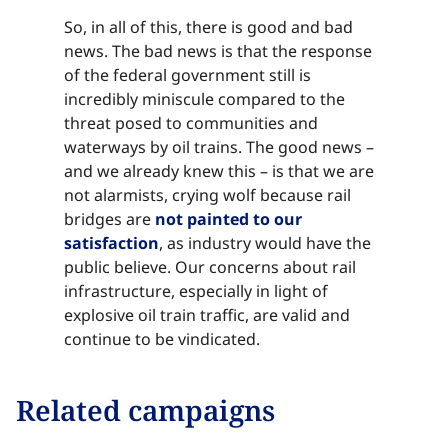
So, in all of this, there is good and bad
news. The bad news is that the response
of the federal government still is
incredibly miniscule compared to the
threat posed to communities and
waterways by oil trains. The good news –
and we already knew this – is that we are
not alarmists, crying wolf because rail
bridges are ​​​​‌ ‍ ​‍​‍‌‍ ‌ ​‍‌‍‍‌‌‍‌ ‌‍‍‌‌‍ ‍​‍​‍​ ‍‍​‍​‍‌ ​ ‌‍​‌‌‍ ‍‌‍‍‌‌ ‌​‌ ‍‌​‍ ‍‌‍‍‌‌‍ ​‍​‍​‍ ​​‍​‍‌‍‍​‌ ​‍‌‍‌‌‌‍‌‍​‍​‍​ ‍‍​‍​‍‌‍‍​‌ ‌​‌ ‌​‌ ​​‌ ​ ​ ‍‍​‍ ​‍ ‌‍​ ‌‍ ‌‌ ​ ​‍ ‍‌‍ ‌‌‍​‌‌‍‍‌‌‍ ‍​‍ ‍​ ​‍​ ​​​ ​‍​ ‌​‌ ​‍‌‍‌‌‌‍‌​‌‍‌‌‌ ​ ‌‍‍‌‌‍‌ ‌‍ ‍​‍ ‍‌ ​‍‌‍‍‌‌ ‌‍‌‍‌‌‌ ​‍‌‍‍ ‌‍‌‌‌‍‌‌‌ ​​‌‍‌‌‌ ​‍​‍ ‍‌‍ ‌ ​‍‌‍‌ ​‍ ‌‍‍‌‌‍ ‍‌ ‌​‌‍‌‌‌‍ ‍‌ ‌​​‍ ‌‍‌‌‌‍‌​‌‍‍‌‌ ‌​​‍ ‌‍ ‌‌‍ ‌‍‌​‌‍‌‌​ ‌‌ ​​‌ ​‍‌‍‌‌‌ ​ ‌‍‌‌‌‍ ‍‌ ‌​‌‍​‌‌ ‌​‌‍‍‌‌‍ ‌‍ ‍​ ‍ ‌‍‍‌‌‍‌​​ ‌​ ‍​​ ‌​​ ‍​​ ‌​‌‍‌‌​ ‌​‌‍‌‍​ ‍‌​‍ ‌​ ‍​​ ​‌​ ​​‌‍‌​​‍ ‌​ ‌​‌‍‌‌​ ‌ ​ ‌‍​‍ ‌‌‍​‌‌‍‌​​ ‍‌‌‍‌‍​‍ ‌​ ‍​​ ‌‍​ ‍‌‌‍​‌​ ‌‍​ ‌​​ ​​‌‍​‌‌‍‌‍​ ‌​​ ‍​​ ​​​ ‍ ‌ ‌​‌ ‍‌‌ ​​‌‍‌‌​ ‌‌‍​‌‌ ​‍‌ ‌​‌‍‍‌‌‍​ ‌‍ ​‌‍‌‌​ ‍ ‌ ​​‌‍​‌‌ ‌​‌‍‍​​ ‌‌‍​ ‌‍ ‌‍ ‍‌ ‌​‌‍‌‌‌‍ ‍‌ ‌​​‍‌‌​ ‌‌‌​​‍‌‌ ‌‍‍ ‌‍‌‌‌ ‍‌​‍‌‌​ ​ ‌​‌​​‍‌‌​ ​ ‌​‌​​‍‌‌​ ​‍​ ​‍​ ​‌​ ‍​‌‍​ ‌‍‌​​ ​‍‌‍​ ‌‍​‌‌‍​‌‌‍​‍‌‍‌‍​ ‌ ‌‍​‍​‍‌‌​ ​‍​ ​‍​‍‌‌​ ‌‌‌​‌​​‍ ‍‌‍​ ‌‍‍​‌‍‍‌‌‍ ​‌‍‌​‌ ​‍‌‍‌‌‌‍ ‍​‍‌‌​ ‌‌‌​​‍‌‌ ‌‍‍ ‌‍‌‌‌ ‍‌​‍‌‌​ ​ ‌​‌​​‍‌‌​ ​ ‌​‌​​‍‌‌​ ​‍​ ​‍​ ​‌​ ‍​‌‍​ ‌‍‌​​ ​‍‌‍​ ‌‍​‌‌‍​‌‌‍​‍‌‍‌‍​ ‌ ‌‍​‍​ ​​​‍‌‌​ ​‍​ ​‍​‍‌‌​ ‌‌‌​‌​​‍ ‍‌ ‌​‌‍‌‌‌ ‍​‌ ‌​​ ‌‍​‍‌‍​‌‌ ​ ‌‍‌‌‌‌‌‌‌ ​‍‌‍ ​​ ‌‌‍‍​‌ ‌​‌ ‌​‌ ​​‌ ​ ​‍‌‌​ ​ ‌​​‌​‍‌‌​ ​‍‌​‌‍​‍‌‌​ ​‍‌​‌‍‌‍​ ‌‍ ‌‌ ​ ​‍ ‍‌‍ ‌‌‍​‌‌‍‍‌‌‍ ‍​‍ ‍​ ​‍​ ​​​ ​‍​ ‌​‌ ​‍‌‍‌‌‌‍‌​‌‍‌‌‌ ​ ‌‍‍‌‌‍‌ ‌‍ ‍​‍ ‍‌ ​‍‌‍‍‌‌ ‌‍‌‍‌‌‌ ​‍‌‍‍ ‌‍‌‌‌‍‌‌‌ ​​‌‍‌‌‌ ​‍​‍ ‍‌‍ ‌ ​‍‌‍‌ ​‍‌‍‌‍‍‌‌‍‌​​ ‌​ ‍​​ ‌​​ ‍​​ ‌​‌‍‌‌​ ‌​‌‍‌‍​ ‍‌​‍ ‌​ ‍​​ ​‌​ ​​‌‍‌​​‍ ‌​ ‌​‌‍‌‌​ ‌ ​ ‌‍​‍ ‌‌‍​‌‌‍‌​​ ‍‌‌‍‌‍​‍ ‌​ ‍​​ ‌‍​ ‍‌‌‍​‌​ ‌‍​ ‌​​ ​​‌‍​‌‌‍‌‍​ ‌​​ ‍​​ ​​​‍‌‍‌ ‌​‌ ‍‌‌ ​​‌‍‌‌​ ‌‌‍​‌‌ ​‍‌ ‌​‌‍‍‌‌‍​ ‌‍ ​‌‍‌‌​‍‌‍‌ ​​‌‍​‌‌ ‌​‌‍‍​​ ‌‌‍​ ‌‍ ‌‍ ‍‌ ‌​‌‍‌‌‌‍ ‍‌ ‌​​‍‌‌​ ‌‌‌​​‍‌‌ ‌‍‍ ‌‍‌‌‌ ‍‌​‍‌‌​ ​ ‌​‌​​‍‌‌​ ​ ‌​‌​​‍‌‌​ ​‍​ ​‍​ ​‌​ ‍​‌‍​ ‌‍‌​​ ​‍‌‍​ ‌‍​‌‌‍​‌‌‍​‍‌‍‌‍​ ‌ ‌‍​‍​‍‌‌​ ​‍​ ​‍​‍‌‌​ ‌‌‌​‌​​‍ ‍‌‍​ ‌‍‍​‌‍‍‌‌‍ ​‌‍‌​‌ ​‍‌‍‌‌‌‍ ‍​‍‌‌​ ‌‌‌​​‍‌‌ ‌‍‍ ‌‍‌‌‌ ‍‌​‍‌‌​ ​ ‌​‌​​‍‌‌​ ​ ‌​‌​​‍‌‌​ ​‍​ ​‍​ ​‌​ ‍​‌‍​ ‌‍‌​​ ​‍‌‍​ ‌‍​‌‌‍​‌‌‍​‍‌‍‌‍​ ‌ ‌‍​‍​ ​​​‍‌‌​ ​‍​ ​‍​‍‌‌​ ‌‌‌​‌​​‍ ‍‌ ‌​‌‍‌‌‌ ‍​‌ ‌​​‍‌‍‌ ​​‌‍‌‌‌ ​‍‌ ​ ‌ ​​‌‍‌‌‌‍​ ‌ ‌​‌‍‍‌‌ ‌‍‌‍‌‌​ ‌‌ ​​‌ ‌‌‌‍​‍‌‍ ​‌‍‍‌‌ ​ ‌‍‍​‌‍‌‌‌‍‌​​‍​‍‌ ‌
not painted to our
satisfaction​​​​‌ ‍ ​‍​‍‌‍ ‌ ​‍‌‍‍‌‌‍‌ ‌‍‍‌‌‍ ‍​‍​‍​ ‍‍​‍​‍‌ ​ ‌‍​‌‌‍ ‍‌‍‍‌‌ ‌​‌ ‍‌​‍ ‍‌‍‍‌‌‍ ​‍​‍​‍ ​​‍​‍‌‍‍​‌ ​‍‌‍‌‌‌‍‌‍​‍​‍​ ‍‍​‍​‍‌‍‍​‌ ‌​‌ ‌​‌ ​​‌ ​ ​ ‍‍​‍ ​‍ ‌‍​ ‌‍ ‌‌ ​ ​‍ ‍‌‍ ‌‌‍​‌‌‍‍‌‌‍ ‍​‍ ‍​ ​‍​ ​​​ ​‍​ ‌​‌ ​‍‌‍‌‌‌‍‌​‌‍‌‌‌ ​ ‌‍‍‌‌‍‌ ‌‍ ‍​‍ ‍‌ ​‍‌‍‍‌‌ ‌‍‌‍‌‌‌ ​‍‌‍‍ ‌‍‌‌‌‍‌‌‌ ​​‌‍‌‌‌ ​‍​‍ ‍‌‍ ‌ ​‍‌‍‌ ​‍ ‌‍‍‌‌‍ ‍‌ ‌​‌‍‌‌‌‍ ‍‌ ‌​​‍ ‌‍‌‌‌‍‌​‌‍‍‌‌ ‌​​‍ ‌‍ ‌‌‍ ‌‍‌​‌‍‌‌​ ‌‌ ​​‌ ​‍‌‍‌‌‌ ​ ‌‍‌‌‌‍ ‍‌ ‌​‌‍​‌‌ ‌​‌‍‍‌‌‍ ‌‍ ‍​ ‍ ‌‍‍‌‌‍‌​​ ‌​ ‍​​ ‌​​ ‍​​ ‌​‌‍‌‌​ ‌​‌‍‌‍​ ‍‌​‍ ‌​ ‍​​ ​‌​ ​​‌‍‌​​‍ ‌​ ‌​‌‍‌‌​ ‌ ​ ‌‍​‍ ‌‌‍​‌‌‍‌​​ ‍‌‌‍‌‍​‍ ‌​ ‍​​ ‌‍​ ‍‌‌‍​‌​ ‌‍​ ‌​​ ​​‌‍​‌‌‍‌‍​ ‌​​ ‍​​ ​​​ ‍ ‌ ‌​‌ ‍‌‌ ​​‌‍‌‌​ ‌‌‍​‌‌ ​‍‌ ‌​‌‍‍‌‌‍​ ‌‍ ​‌‍‌‌​ ‍ ‌ ​​‌‍​‌‌ ‌​‌‍‍​​ ‌‌‍​ ‌‍ ‌‍ ‍‌ ‌​‌‍‌‌‌‍ ‍‌ ‌​​‍‌‌​ ‌‌‌​​‍‌‌ ‌‍‍ ‌‍‌‌‌ ‍‌​‍‌‌​ ​ ‌​‌​​‍‌‌​ ​ ‌​‌​​‍‌‌​ ​‍​ ​‍​ ​‌​ ‍​‌‍​ ‌‍‌​​ ​‍‌‍​ ‌‍​‌‌‍​‌‌‍​‍‌‍‌‍​ ‌ ‌‍​‍​‍‌‌​ ​‍​ ​‍​‍‌‌​ ‌‌‌​‌​​‍ ‍‌‍​ ‌‍‍​‌‍‍‌‌‍ ​‌‍‌​‌ ​‍‌‍‌‌‌‍ ‍​‍‌‌​ ‌‌‌​​‍‌‌ ‌‍‍ ‌‍‌‌‌ ‍‌​‍‌‌​ ​ ‌​‌​​‍‌‌​ ​ ‌​‌​​‍‌‌​ ​‍​ ​‍​ ​‌​ ‍​‌‍​ ‌‍‌​​ ​‍‌‍​ ‌‍​‌‌‍​‌‌‍​‍‌‍‌‍​ ‌ ‌‍​‍​ ​‌​‍‌‌​ ​‍​ ​‍​‍‌‌​ ‌‌‌​‌​​‍ ‍‌ ‌​‌‍‌‌‌ ‍​‌ ‌​​ ‌‍​‍‌‍​‌‌ ​ ‌‍‌‌‌‌‌‌‌ ​‍‌‍ ​​ ‌‌‍‍​‌ ‌​‌ ‌​‌ ​​‌ ​ ​‍‌‌​ ​ ‌​​‌​‍‌‌​ ​‍‌​‌‍​‍‌‌​ ​‍‌​‌‍‌‍​ ‌‍ ‌‌ ​ ​‍ ‍‌‍ ‌‌‍​‌‌‍‍‌‌‍ ‍​‍ ‍​ ​‍​ ​​​ ​‍​ ‌​‌ ​‍‌‍‌‌‌‍‌​‌‍‌‌‌ ​ ‌‍‍‌‌‍‌ ‌‍ ‍​‍ ‍‌ ​‍‌‍‍‌‌ ‌‍‌‍‌‌‌ ​‍‌‍‍ ‌‍‌‌‌‍‌‌‌ ​​‌‍‌‌‌ ​‍​‍ ‍‌‍ ‌ ​‍‌‍‌ ​‍‌‍‌‍‍‌‌‍‌​​ ‌​ ‍​​ ‌​​ ‍​​ ‌​‌‍‌‌​ ‌​‌‍‌‍​ ‍‌​‍ ‌​ ‍​​ ​‌​ ​​‌‍‌​​‍ ‌​ ‌​‌‍‌‌​ ‌ ​ ‌‍​‍ ‌‌‍​‌‌‍‌​​ ‍‌‌‍‌‍​‍ ‌​ ‍​​ ‌‍​ ‍‌‌‍​‌​ ‌‍​ ‌​​ ​​‌‍​‌‌‍‌‍​ ‌​​ ‍​​ ​​​‍‌‍‌ ‌​‌ ‍‌‌ ​​‌‍‌‌​ ‌‌‍​‌‌ ​‍‌ ‌​‌‍‍‌‌‍​ ‌‍ ​‌‍‌‌​‍‌‍‌ ​​‌‍​‌‌ ‌​‌‍‍​​ ‌‌‍​ ‌‍ ‌‍ ‍‌ ‌​‌‍‌‌‌‍ ‍‌ ‌​​‍‌‌​ ‌‌‌​​‍‌‌ ‌‍‍ ‌‍‌‌‌ ‍‌​‍‌‌​ ​ ‌​‌​​‍‌‌​ ​ ‌​‌​​‍‌‌​ ​‍​ ​‍​ ​‌​ ‍​‌‍​ ‌‍‌​​ ​‍‌‍​ ‌‍​‌‌‍​‌‌‍​‍‌‍‌‍​ ‌ ‌‍​‍​‍‌‌​ ​‍​ ​‍​‍‌‌​ ‌‌‌​‌​​‍ ‍‌‍​ ‌‍‍​‌‍‍‌‌‍ ​‌‍‌​‌ ​‍‌‍‌‌‌‍ ‍​‍‌‌​ ‌‌‌​​‍‌‌ ‌‍‍ ‌‍‌‌‌ ‍‌​‍‌‌​ ​ ‌​‌​​‍‌‌​ ​ ‌​‌​​‍‌‌​ ​‍​ ​‍​ ​‌​ ‍​‌‍​ ‌‍‌​​ ​‍‌‍​ ‌‍​‌‌‍​‌‌‍​‍‌‍‌‍​ ‌ ‌‍​‍​ ​‌​‍‌‌​ ​‍​ ​‍​‍‌‌​ ‌‌‌​‌​​‍ ‍‌ ‌​‌‍‌‌‌ ‍​‌ ‌​​‍‌‍‌ ​​‌‍‌‌‌ ​‍‌ ​ ‌ ​​‌‍‌‌‌‍​ ‌ ‌​‌‍‍‌‌ ‌‍‌‍‌‌​ ‌‌ ​​‌ ‌‌‌‍​‍‌‍ ​‌‍‍‌‌ ​ ‌‍‍​‌‍‌‌‌‍‌​​‍​‍‌ ‌
, as industry would have the
public believe. Our concerns about rail
infrastructure, especially in light of
explosive oil train traffic, are valid and
continue to be vindicated.​​​​‌ ‍ ​‍​‍‌‍ ‌ ​‍‌‍‍‌‌‍‌ ‌‍‍‌‌‍ ‍​‍​‍​ ‍‍​‍​‍‌ ​ ‌‍​‌‌‍ ‍‌‍‍‌‌ ‌​‌ ‍‌​‍ ‍‌‍‍‌‌‍ ​‍​‍​‍ ​​‍​‍‌‍‍​‌ ​‍‌‍‌‌‌‍‌‍​‍​‍​ ‍‍​‍​‍‌‍‍​‌ ‌​‌ ‌​‌ ​​‌ ​ ​ ‍‍​‍ ​‍ ‌‍​ ‌‍ ‌‌ ​ ​‍ ‍‌‍ ‌‌‍​‌‌‍‍‌‌‍ ‍​‍ ‍​ ​‍​ ​​​ ​‍​ ‌​‌ ​‍‌‍‌‌‌‍‌​‌‍‌‌‌ ​ ‌‍‍‌‌‍‌ ‌‍ ‍​‍ ‍‌ ​‍‌‍‍‌‌ ‌‍‌‍‌‌‌ ​‍‌‍‍ ‌‍‌‌‌‍‌‌‌ ​​‌‍‌‌‌ ​‍​‍ ‍‌‍ ‌ ​‍‌‍‌ ​‍ ‌‍‍‌‌‍ ‍‌ ‌​‌‍‌‌‌‍ ‍‌ ‌​​‍ ‌‍‌‌‌‍‌​‌‍‍‌‌ ‌​​‍ ‌‍ ‌‌‍ ‌‍‌​‌‍‌‌​ ‌‌ ​​‌ ​‍‌‍‌‌‌ ​ ‌‍‌‌‌‍ ‍‌ ‌​‌‍​‌‌ ‌​‌‍‍‌‌‍ ‌‍ ‍​ ‍ ‌‍‍‌‌‍‌​​ ‌​ ‍​​ ‌​​ ‍​​ ‌​‌‍‌‌​ ‌​‌‍‌‍​ ‍‌​‍ ‌​ ‍​​ ​‌​ ​​‌‍‌​​‍ ‌​ ‌​‌‍‌‌​ ‌ ​ ‌‍​‍ ‌‌‍​‌‌‍‌​​ ‍‌‌‍‌‍​‍ ‌​ ‍​​ ‌‍​ ‍‌‌‍​‌​ ‌‍​ ‌​​ ​​‌‍​‌‌‍‌‍​ ‌​​ ‍​​ ​​​ ‍ ‌ ‌​‌ ‍‌‌ ​​‌‍‌‌​ ‌‌‍​‌‌ ​‍‌ ‌​‌‍‍‌‌‍​ ‌‍ ​‌‍‌‌​ ‍ ‌ ​​‌‍​‌‌ ‌​‌‍‍​​ ‌‌‍​ ‌‍ ‌‍ ‍‌ ‌​‌‍‌‌‌‍ ‍‌ ‌​​‍‌‌​ ‌‌‌​​‍‌‌ ‌‍‍ ‌‍‌‌‌ ‍‌​‍‌‌​ ​ ‌​‌​​‍‌‌​ ​ ‌​‌​​‍‌‌​ ​‍​ ​‍​ ​‌​ ‍​‌‍​ ‌‍‌​​ ​‍‌‍​ ‌‍​‌‌‍​‌‌‍​‍‌‍‌‍​ ‌ ‌‍​‍​‍‌‌​ ​‍​ ​‍​‍‌‌​ ‌‌‌​‌​​‍ ‍‌‍​ ‌‍‍​‌‍‍‌‌‍ ​‌‍‌​‌ ​‍‌‍‌‌‌‍ ‍​‍‌‌​ ‌‌‌​​‍‌‌ ‌‍‍ ‌‍‌‌‌ ‍‌​‍‌‌​ ​ ‌​‌​​‍‌‌​ ​ ‌​‌​​‍‌‌​ ​‍​ ​‍​ ​‌​ ‍​‌‍​ ‌‍‌​​ ​‍‌‍​ ‌‍​‌‌‍​‌‌‍​‍‌‍‌‍​ ‌ ‌‍​‍​ ​‍​‍‌‌​ ​‍​ ​‍​‍‌‌​ ‌‌‌​‌​​‍ ‍‌ ‌​‌‍‌‌‌ ‍​‌ ‌​​ ‌‍​‍‌‍​‌‌ ​ ‌‍‌‌‌‌‌‌‌ ​‍‌‍ ​​ ‌‌‍‍​‌ ‌​‌ ‌​‌ ​​‌ ​ ​‍‌‌​ ​ ‌​​‌​‍‌‌​ ​‍‌​‌‍​‍‌‌​ ​‍‌​‌‍‌‍​ ‌‍ ‌‌ ​ ​‍ ‍‌‍ ‌‌‍​‌‌‍‍‌‌‍ ‍​‍ ‍​ ​‍​ ​​​ ​‍​ ‌​‌ ​‍‌‍‌‌‌‍‌​‌‍‌‌‌ ​ ‌‍‍‌‌‍‌ ‌‍ ‍​‍ ‍‌ ​‍‌‍‍‌‌ ‌‍‌‍‌‌‌ ​‍‌‍‍ ‌‍‌‌‌‍‌‌‌ ​​‌‍‌‌‌ ​‍​‍ ‍‌‍ ‌ ​‍‌‍‌ ​‍‌‍‌‍‍‌‌‍‌​​ ‌​ ‍​​ ‌​​ ‍​​ ‌​‌‍‌‌​ ‌​‌‍‌‍​ ‍‌​‍ ‌​ ‍​​ ​‌​ ​​‌‍‌​​‍ ‌​ ‌​‌‍‌‌​ ‌ ​ ‌‍​‍ ‌‌‍​‌‌‍‌​​ ‍‌‌‍‌‍​‍ ‌​ ‍​​ ‌‍​ ‍‌‌‍​‌​ ‌‍​ ‌​​ ​​‌‍​‌‌‍‌‍​ ‌​​ ‍​​ ​​​‍‌‍‌ ‌​‌ ‍‌‌ ​​‌‍‌‌​ ‌‌‍​‌‌ ​‍‌ ‌​‌‍‍‌‌‍​ ‌‍ ​‌‍‌‌​‍‌‍‌ ​​‌‍​‌‌ ‌​‌‍‍​​ ‌‌‍​ ‌‍ ‌‍ ‍‌ ‌​‌‍‌‌‌‍ ‍‌ ‌​​‍‌‌​ ‌‌‌​​‍‌‌ ‌‍‍ ‌‍‌‌‌ ‍‌​‍‌‌​ ​ ‌​‌​​‍‌‌​ ​ ‌​‌​​‍‌‌​ ​‍​ ​‍​ ​‌​ ‍​‌‍​ ‌‍‌​​ ​‍‌‍​ ‌‍​‌‌‍​‌‌‍​‍‌‍‌‍​ ‌ ‌‍​‍​‍‌‌​ ​‍​ ​‍​‍‌‌​ ‌‌‌​‌​​‍ ‍‌‍​ ‌‍‍​‌‍‍‌‌‍ ​‌‍‌​‌ ​‍‌‍‌‌‌‍ ‍​‍‌‌​ ‌‌‌​​‍‌‌ ‌‍‍ ‌‍‌‌‌ ‍‌​‍‌‌​ ​ ‌​‌​​‍‌‌​ ​ ‌​‌​​‍‌‌​ ​‍​ ​‍​ ​‌​ ‍​‌‍​ ‌‍‌​​ ​‍‌‍​ ‌‍​‌‌‍​‌‌‍​‍‌‍‌‍​ ‌ ‌‍​‍​ ​‍​‍‌‌​ ​‍​ ​‍​‍‌‌​ ‌‌‌​‌​​‍ ‍‌ ‌​‌‍‌‌‌ ‍​‌ ‌​​‍‌‍‌ ​​‌‍‌‌‌ ​‍‌ ​ ‌ ​​‌‍‌‌‌‍​ ‌ ‌​‌‍‍‌‌ ‌‍‌‍‌‌​ ‌‌ ​​‌ ‌‌‌‍​‍‌‍ ​‌‍‍‌‌ ​ ‌‍‍​‌‍‌‌‌‍‌​​‍​‍‌ ‌
Related campaigns