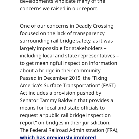
developments vindicate many of the
concerns we raised in our report.​​​​‌ ‍ ​‍​‍‌‍ ‌ ​‍‌‍‍‌‌‍‌ ‌‍‍‌‌‍ ‍​‍​‍​ ‍‍​‍​‍‌ ​ ‌‍​‌‌‍ ‍‌‍‍‌‌ ‌​‌ ‍‌​‍ ‍‌‍‍‌‌‍ ​‍​‍​‍ ​​‍​‍‌‍‍​‌ ​‍‌‍‌‌‌‍‌‍​‍​‍​ ‍‍​‍​‍‌‍‍​‌ ‌​‌ ‌​‌ ​​‌ ​ ​ ‍‍​‍ ​‍ ‌‍​ ‌‍ ‌‌ ​ ​‍ ‍‌‍ ‌‌‍​‌‌‍‍‌‌‍ ‍​‍ ‍​ ​‍​ ​​​ ​‍​ ‌​‌ ​‍‌‍‌‌‌‍‌​‌‍‌‌‌ ​ ‌‍‍‌‌‍‌ ‌‍ ‍​‍ ‍‌ ​‍‌‍‍‌‌ ‌‍‌‍‌‌‌ ​‍‌‍‍ ‌‍‌‌‌‍‌‌‌ ​​‌‍‌‌‌ ​‍​‍ ‍‌‍ ‌ ​‍‌‍‌ ​‍ ‌‍‍‌‌‍ ‍‌ ‌​‌‍‌‌‌‍ ‍‌ ‌​​‍ ‌‍‌‌‌‍‌​‌‍‍‌‌ ‌​​‍ ‌‍ ‌‌‍ ‌‍‌​‌‍‌‌​ ‌‌ ​​‌ ​‍‌‍‌‌‌ ​ ‌‍‌‌‌‍ ‍‌ ‌​‌‍​‌‌ ‌​‌‍‍‌‌‍ ‌‍ ‍​ ‍ ‌‍‍‌‌‍‌​​ ‌​ ‍​​ ‌​​ ‍​​ ‌​‌‍‌‌​ ‌​‌‍‌‍​ ‍‌​‍ ‌​ ‍​​ ​‌​ ​​‌‍‌​​‍ ‌​ ‌​‌‍‌‌​ ‌ ​ ‌‍​‍ ‌‌‍​‌‌‍‌​​ ‍‌‌‍‌‍​‍ ‌​ ‍​​ ‌‍​ ‍‌‌‍​‌​ ‌‍​ ‌​​ ​​‌‍​‌‌‍‌‍​ ‌​​ ‍​​ ​​​ ‍ ‌ ‌​‌ ‍‌‌ ​​‌‍‌‌​ ‌‌‍​‌‌ ​‍‌ ‌​‌‍‍‌‌‍​ ‌‍ ​‌‍‌‌​ ‍ ‌ ​​‌‍​‌‌ ‌​‌‍‍​​ ‌‌‍​ ‌‍ ‌‍ ‍‌ ‌​‌‍‌‌‌‍ ‍‌ ‌​​‍‌‌​ ‌‌‌​​‍‌‌ ‌‍‍ ‌‍‌‌‌ ‍‌​‍‌‌​ ​ ‌​‌​​‍‌‌​ ​ ‌​‌​​‍‌‌​ ​‍​ ​‍‌‍‌​‌‍​ ​ ​‍​ ‍‌‌‍​ ‌‍‌​​ ‌​‌‍‌​‌‍‌​​ ‍​​ ‍‌​ ​​​‍‌‌​ ​‍​ ​‍​‍‌‌​ ‌‌‌​‌​​‍ ‍‌‍​ ‌‍‍​‌‍‍‌‌‍ ​‌‍‌​‌ ​‍‌‍‌‌‌‍ ‍​‍‌‌​ ‌‌‌​​‍‌‌ ‌‍‍ ‌‍‌‌‌ ‍‌​‍‌‌​ ​ ‌​‌​​‍‌‌​ ​ ‌​‌​​‍‌‌​ ​‍​ ​‍‌‍‌​‌‍​ ​ ​‍​ ‍‌‌‍​ ‌‍‌​​ ‌​‌‍‌​‌‍‌​​ ‍​​ ‍‌​ ​​​ ‌‍​‍‌‌​ ​‍​ ​‍​‍‌‌​ ‌‌‌​‌​​‍ ‍‌ ‌​‌‍‌‌‌ ‍​‌ ‌​​ ‌‍​‍‌‍​‌‌ ​ ‌‍‌‌‌‌‌‌‌ ​‍‌‍ ​​ ‌‌‍‍​‌ ‌​‌ ‌​‌ ​​‌ ​ ​‍‌‌​ ​ ‌​​‌​‍‌‌​ ​‍‌​‌‍​‍‌‌​ ​‍‌​‌‍‌‍​ ‌‍ ‌‌ ​ ​‍ ‍‌‍ ‌‌‍​‌‌‍‍‌‌‍ ‍​‍ ‍​ ​‍​ ​​​ ​‍​ ‌​‌ ​‍‌‍‌‌‌‍‌​‌‍‌‌‌ ​ ‌‍‍‌‌‍‌ ‌‍ ‍​‍ ‍‌ ​‍‌‍‍‌‌ ‌‍‌‍‌‌‌ ​‍‌‍‍ ‌‍‌‌‌‍‌‌‌ ​​‌‍‌‌‌ ​‍​‍ ‍‌‍ ‌ ​‍‌‍‌ ​‍‌‍‌‍‍‌‌‍‌​​ ‌​ ‍​​ ‌​​ ‍​​ ‌​‌‍‌‌​ ‌​‌‍‌‍​ ‍‌​‍ ‌​ ‍​​ ​‌​ ​​‌‍‌​​‍ ‌​ ‌​‌‍‌‌​ ‌ ​ ‌‍​‍ ‌‌‍​‌‌‍‌​​ ‍‌‌‍‌‍​‍ ‌​ ‍​​ ‌‍​ ‍‌‌‍​‌​ ‌‍​ ‌​​ ​​‌‍​‌‌‍‌‍​ ‌​​ ‍​​ ​​​‍‌‍‌ ‌​‌ ‍‌‌ ​​‌‍‌‌​ ‌‌‍​‌‌ ​‍‌ ‌​‌‍‍‌‌‍​ ‌‍ ​‌‍‌‌​‍‌‍‌ ​​‌‍​‌‌ ‌​‌‍‍​​ ‌‌‍​ ‌‍ ‌‍ ‍‌ ‌​‌‍‌‌‌‍ ‍‌ ‌​​‍‌‌​ ‌‌‌​​‍‌‌ ‌‍‍ ‌‍‌‌‌ ‍‌​‍‌‌​ ​ ‌​‌​​‍‌‌​ ​ ‌​‌​​‍‌‌​ ​‍​ ​‍‌‍‌​‌‍​ ​ ​‍​ ‍‌‌‍​ ‌‍‌​​ ‌​‌‍‌​‌‍‌​​ ‍​​ ‍‌​ ​​​‍‌‌​ ​‍​ ​‍​‍‌‌​ ‌‌‌​‌​​‍ ‍‌‍​ ‌‍‍​‌‍‍‌‌‍ ​‌‍‌​‌ ​‍‌‍‌‌‌‍ ‍​‍‌‌​ ‌‌‌​​‍‌‌ ‌‍‍ ‌‍‌‌‌ ‍‌​‍‌‌​ ​ ‌​‌​​‍‌‌​ ​ ‌​‌​​‍‌‌​ ​‍​ ​‍‌‍‌​‌‍​ ​ ​‍​ ‍‌‌‍​ ‌‍‌​​ ‌​‌‍‌​‌‍‌​​ ‍​​ ‍‌​ ​​​ ‌‍​‍‌‌​ ​‍​ ​‍​‍‌‌​ ‌‌‌​‌​​‍ ‍‌ ‌​‌‍‌‌‌ ‍​‌ ‌​​‍‌‍‌ ​​‌‍‌‌‌ ​‍‌ ​ ‌ ​​‌‍‌‌‌‍​ ‌ ‌​‌‍‍‌‌ ‌‍‌‍‌‌​ ‌‌ ​​‌ ‌‌‌‍​‍‌‍ ​‌‍‍‌‌ ​ ‌‍‍​‌‍‌‌‌‍‌​​‍​‍‌ ‌
One of our concerns in Deadly Crossing
focused on the lack of transparency
surrounding rail bridge safety, as it was
largely impossible for stakeholders –
including local and state representatives –
to get meaningful inspection information
about a bridge in their community.
Passed in December 2015, the “Fixing
America’s Surface Transportation” (FAST)
Act includes a provision pushed by
Senator Tammy Baldwin that provides a
means for local and state officials to
request a “public rail bridge inspection
report” on bridges in their jurisdiction.
The Federal Railroad Administration (FRA),
which has previously implored