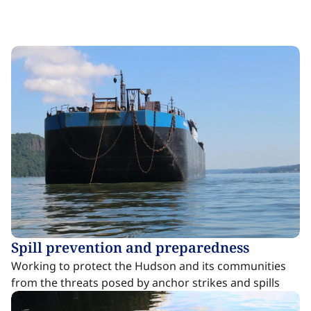
Spill prevention and preparedness​​​​‌ ‍ ​‍​‍‌‍ ‌ ​‍‌‍‍‌‌‍‌ ‌‍‍‌‌‍ ‍​‍​‍​ ‍‍​‍​‍‌ ​ ‌‍​‌‌‍ ‍‌‍‍‌‌ ‌​‌ ‍‌​‍ ‍‌‍‍‌‌‍ ​‍​‍​‍ ​​‍​‍‌‍‍​‌ ​‍‌‍‌‌‌‍‌‍​‍​‍​ ‍‍​‍​‍‌‍‍​‌ ‌​‌ ‌​‌ ​​‌ ​ ​ ‍‍​‍ ​‍ ‌‍​ ‌‍ ‌‌ ​ ​‍ ‍‌‍ ‌‌‍​‌‌‍‍‌‌‍ ‍​‍ ‍​ ​‍​ ​​​ ​‍​ ‌​‌ ​‍‌‍‌‌‌‍‌​‌‍‌‌‌ ​ ‌‍‍‌‌‍‌ ‌‍ ‍​‍ ‍‌ ​‍‌‍‍‌‌ ‌‍‌‍‌‌‌ ​‍‌‍‍ ‌‍‌‌‌‍‌‌‌ ​​‌‍‌‌‌ ​‍​‍ ‍‌‍ ‌ ​‍‌‍‌ ​‍ ‌‍‍‌‌‍ ‍‌ ‌​‌‍‌‌‌‍ ‍‌ ‌​​‍ ‌‍‌‌‌‍‌​‌‍‍‌‌ ‌​​‍ ‌‍ ‌‌‍ ‌‍‌​‌‍‌‌​ ‌‌ ​​‌ ​‍‌‍‌‌‌ ​ ‌‍‌‌‌‍ ‍‌ ‌​‌‍​‌‌ ‌​‌‍‍‌‌‍ ‌‍ ‍​ ‍ ‌‍‍‌‌‍‌​​ ‌​ ​‍‌‍‌​​ ​‌​ ‍​‌‍​‍​ ​‌‌‍‌‍​ ​‌​‍ ‌‌‍​‌‌‍‌‌​ ‌‌​ ‌ ​‍ ‌​ ‌​‌‍​‌​ ‌‍​ ​‍​‍ ‌​ ‍‌​ ‌‍​ ​‌​ ‌ ​‍ ‌​ ​​‌‍​ ‌‍‌​​ ​‌‌‍‌​​ ​‍‌‍‌‌‌‍‌​​ ​‍‌‍​‌‌‍‌​​ ​ ​ ‍ ‌ ‌​‌ ‍‌‌ ​​‌‍‌‌​ ‌‌‍​ ‌‍​‌‌‍ ‌‌ ​​‌‍​‌‌‍‍‌‌‍‌ ‌‍ ‍​ ‍ ‌ ​​‌‍​‌‌ ‌​‌‍‍​​ ‌‌ ‌​‌‍‍‌‌ ‌​‌‍ ​‌‍‌‌​ ‌‍​‍‌‍​‌‌ ​ ‌‍‌‌‌‌‌‌‌ ​‍‌‍ ​​ ‌‌‍‍​‌ ‌​‌ ‌​‌ ​​‌ ​ ​‍‌‌​ ​ ‌​​‌​‍‌‌​ ​‍‌​‌‍​‍‌‌​ ​‍‌​‌‍‌‍​ ‌‍ ‌‌ ​ ​‍ ‍‌‍ ‌‌‍​‌‌‍‍‌‌‍ ‍​‍ ‍​ ​‍​ ​​​ ​‍​ ‌​‌ ​‍‌‍‌‌‌‍‌​‌‍‌‌‌ ​ ‌‍‍‌‌‍‌ ‌‍ ‍​‍ ‍‌ ​‍‌‍‍‌‌ ‌‍‌‍‌‌‌ ​‍‌‍‍ ‌‍‌‌‌‍‌‌‌ ​​‌‍‌‌‌ ​‍​‍ ‍‌‍ ‌ ​‍‌‍‌ ​‍‌‍‌‍‍‌‌‍‌​​ ‌​ ​‍‌‍‌​​ ​‌​ ‍​‌‍​‍​ ​‌‌‍‌‍​ ​‌​‍ ‌‌‍​‌‌‍‌‌​ ‌‌​ ‌ ​‍ ‌​ ‌​‌‍​‌​ ‌‍​ ​‍​‍ ‌​ ‍‌​ ‌‍​ ​‌​ ‌ ​‍ ‌​ ​​‌‍​ ‌‍‌​​ ​‌‌‍‌​​ ​‍‌‍‌‌‌‍‌​​ ​‍‌‍​‌‌‍‌​​ ​ ​‍‌‍‌ ‌​‌ ‍‌‌ ​​‌‍‌‌​ ‌‌‍​ ‌‍​‌‌‍ ‌‌ ​​‌‍​‌‌‍‍‌‌‍‌ ‌‍ ‍​‍‌‍‌ ​​‌‍​‌‌ ‌​‌‍‍​​ ‌‌ ‌​‌‍‍‌‌ ‌​‌‍ ​‌‍‌‌​‍‌‍‌ ​​‌‍‌‌‌ ​‍‌ ​ ‌ ​​‌‍‌‌‌‍​ ‌ ‌​‌‍‍‌‌ ‌‍‌‍‌‌​ ‌‌ ​​‌ ‌‌‌‍​‍‌‍ ​‌‍‍‌‌ ​ ‌‍‍​‌‍‌‌‌‍‌​​‍​‍‌ ‌
Working to protect the Hudson and its communities
from the threats posed by anchor strikes and spills ​​​​‌ ‍ ​‍​‍‌‍ ‌ ​‍‌‍‍‌‌‍‌ ‌‍‍‌‌‍ ‍​‍​‍​ ‍‍​‍​‍‌ ​ ‌‍​‌‌‍ ‍‌‍‍‌‌ ‌​‌ ‍‌​‍ ‍‌‍‍‌‌‍ ​‍​‍​‍ ​​‍​‍‌‍‍​‌ ​‍‌‍‌‌‌‍‌‍​‍​‍​ ‍‍​‍​‍‌‍‍​‌ ‌​‌ ‌​‌ ​​‌ ​ ​ ‍‍​‍ ​‍ ‌‍​ ‌‍ ‌‌ ​ ​‍ ‍‌‍ ‌‌‍​‌‌‍‍‌‌‍ ‍​‍ ‍​ ​‍​ ​​​ ​‍​ ‌​‌ ​‍‌‍‌‌‌‍‌​‌‍‌‌‌ ​ ‌‍‍‌‌‍‌ ‌‍ ‍​‍ ‍‌ ​‍‌‍‍‌‌ ‌‍‌‍‌‌‌ ​‍‌‍‍ ‌‍‌‌‌‍‌‌‌ ​​‌‍‌‌‌ ​‍​‍ ‍‌‍ ‌ ​‍‌‍‌ ​‍ ‌‍‍‌‌‍ ‍‌ ‌​‌‍‌‌‌‍ ‍‌ ‌​​‍ ‌‍‌‌‌‍‌​‌‍‍‌‌ ‌​​‍ ‌‍ ‌‌‍ ‌‍‌​‌‍‌‌​ ‌‌ ​​‌ ​‍‌‍‌‌‌ ​ ‌‍‌‌‌‍ ‍‌ ‌​‌‍​‌‌ ‌​‌‍‍‌‌‍ ‌‍ ‍​ ‍ ‌‍‍‌‌‍‌​​ ‌​ ​‍‌‍‌​​ ​‌​ ‍​‌‍​‍​ ​‌‌‍‌‍​ ​‌​‍ ‌‌‍​‌‌‍‌‌​ ‌‌​ ‌ ​‍ ‌​ ‌​‌‍​‌​ ‌‍​ ​‍​‍ ‌​ ‍‌​ ‌‍​ ​‌​ ‌ ​‍ ‌​ ​​‌‍​ ‌‍‌​​ ​‌‌‍‌​​ ​‍‌‍‌‌‌‍‌​​ ​‍‌‍​‌‌‍‌​​ ​ ​ ‍ ‌ ‌​‌ ‍‌‌ ​​‌‍‌‌​ ‌‌‍​ ‌‍​‌‌‍ ‌‌ ​​‌‍​‌‌‍‍‌‌‍‌ ‌‍ ‍​ ‍ ‌ ​​‌‍​‌‌ ‌​‌‍‍​​ ‌‌ ​ ‌‍‍​‌‍ ‌ ​‍‌ ‌​‌​‌​‌‍‌‌‌ ​ ‌‍​ ‌ ​‍‌‍‍‌‌ ​​‌ ‌​‌‍‍‌‌‍ ‌‍ ‍​ ‌‍​‍‌‍​‌‌ ​ ‌‍‌‌‌‌‌‌‌ ​‍‌‍ ​​ ‌‌‍‍​‌ ‌​‌ ‌​‌ ​​‌ ​ ​‍‌‌​ ​ ‌​​‌​‍‌‌​ ​‍‌​‌‍​‍‌‌​ ​‍‌​‌‍‌‍​ ‌‍ ‌‌ ​ ​‍ ‍‌‍ ‌‌‍​‌‌‍‍‌‌‍ ‍​‍ ‍​ ​‍​ ​​​ ​‍​ ‌​‌ ​‍‌‍‌‌‌‍‌​‌‍‌‌‌ ​ ‌‍‍‌‌‍‌ ‌‍ ‍​‍ ‍‌ ​‍‌‍‍‌‌ ‌‍‌‍‌‌‌ ​‍‌‍‍ ‌‍‌‌‌‍‌‌‌ ​​‌‍‌‌‌ ​‍​‍ ‍‌‍ ‌ ​‍‌‍‌ ​‍‌‍‌‍‍‌‌‍‌​​ ‌​ ​‍‌‍‌​​ ​‌​ ‍​‌‍​‍​ ​‌‌‍‌‍​ ​‌​‍ ‌‌‍​‌‌‍‌‌​ ‌‌​ ‌ ​‍ ‌​ ‌​‌‍​‌​ ‌‍​ ​‍​‍ ‌​ ‍‌​ ‌‍​ ​‌​ ‌ ​‍ ‌​ ​​‌‍​ ‌‍‌​​ ​‌‌‍‌​​ ​‍‌‍‌‌‌‍‌​​ ​‍‌‍​‌‌‍‌​​ ​ ​‍‌‍‌ ‌​‌ ‍‌‌ ​​‌‍‌‌​ ‌‌‍​ ‌‍​‌‌‍ ‌‌ ​​‌‍​‌‌‍‍‌‌‍‌ ‌‍ ‍​‍‌‍‌ ​​‌‍​‌‌ ‌​‌‍‍​​ ‌‌ ​ ‌‍‍​‌‍ ‌ ​‍‌ ‌​‌​‌​‌‍‌‌‌ ​ ‌‍​ ‌ ​‍‌‍‍‌‌ ​​‌ ‌​‌‍‍‌‌‍ ‌‍ ‍​‍‌‍‌ ​​‌‍‌‌‌ ​‍‌ ​ ‌ ​​‌‍‌‌‌‍​ ‌ ‌​‌‍‍‌‌ ‌‍‌‍‌‌​ ‌‌ ​​‌ ‌‌‌‍​‍‌‍ ​‌‍‍‌‌ ​ ‌‍‍​‌‍‌‌‌‍‌​​‍​‍‌ ‌