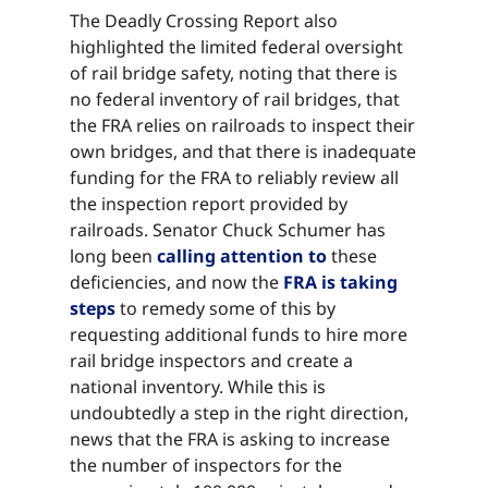
The Deadly Crossing Report also
highlighted the limited federal oversight
of rail bridge safety, noting that there is
no federal inventory of rail bridges, that
the FRA relies on railroads to inspect their
own bridges, and that there is inadequate
funding for the FRA to reliably review all
the inspection report provided by
railroads. Senator Chuck Schumer has
long been ​​​​‌ ‍ ​‍​‍‌‍ ‌ ​‍‌‍‍‌‌‍‌ ‌‍‍‌‌‍ ‍​‍​‍​ ‍‍​‍​‍‌ ​ ‌‍​‌‌‍ ‍‌‍‍‌‌ ‌​‌ ‍‌​‍ ‍‌‍‍‌‌‍ ​‍​‍​‍ ​​‍​‍‌‍‍​‌ ​‍‌‍‌‌‌‍‌‍​‍​‍​ ‍‍​‍​‍‌‍‍​‌ ‌​‌ ‌​‌ ​​‌ ​ ​ ‍‍​‍ ​‍ ‌‍​ ‌‍ ‌‌ ​ ​‍ ‍‌‍ ‌‌‍​‌‌‍‍‌‌‍ ‍​‍ ‍​ ​‍​ ​​​ ​‍​ ‌​‌ ​‍‌‍‌‌‌‍‌​‌‍‌‌‌ ​ ‌‍‍‌‌‍‌ ‌‍ ‍​‍ ‍‌ ​‍‌‍‍‌‌ ‌‍‌‍‌‌‌ ​‍‌‍‍ ‌‍‌‌‌‍‌‌‌ ​​‌‍‌‌‌ ​‍​‍ ‍‌‍ ‌ ​‍‌‍‌ ​‍ ‌‍‍‌‌‍ ‍‌ ‌​‌‍‌‌‌‍ ‍‌ ‌​​‍ ‌‍‌‌‌‍‌​‌‍‍‌‌ ‌​​‍ ‌‍ ‌‌‍ ‌‍‌​‌‍‌‌​ ‌‌ ​​‌ ​‍‌‍‌‌‌ ​ ‌‍‌‌‌‍ ‍‌ ‌​‌‍​‌‌ ‌​‌‍‍‌‌‍ ‌‍ ‍​ ‍ ‌‍‍‌‌‍‌​​ ‌​ ‍​​ ‌​​ ‍​​ ‌​‌‍‌‌​ ‌​‌‍‌‍​ ‍‌​‍ ‌​ ‍​​ ​‌​ ​​‌‍‌​​‍ ‌​ ‌​‌‍‌‌​ ‌ ​ ‌‍​‍ ‌‌‍​‌‌‍‌​​ ‍‌‌‍‌‍​‍ ‌​ ‍​​ ‌‍​ ‍‌‌‍​‌​ ‌‍​ ‌​​ ​​‌‍​‌‌‍‌‍​ ‌​​ ‍​​ ​​​ ‍ ‌ ‌​‌ ‍‌‌ ​​‌‍‌‌​ ‌‌‍​‌‌ ​‍‌ ‌​‌‍‍‌‌‍​ ‌‍ ​‌‍‌‌​ ‍ ‌ ​​‌‍​‌‌ ‌​‌‍‍​​ ‌‌‍​ ‌‍ ‌‍ ‍‌ ‌​‌‍‌‌‌‍ ‍‌ ‌​​‍‌‌​ ‌‌‌​​‍‌‌ ‌‍‍ ‌‍‌‌‌ ‍‌​‍‌‌​ ​ ‌​‌​​‍‌‌​ ​ ‌​‌​​‍‌‌​ ​‍​ ​‍​ ‌‍‌‍‌‍​ ‍​​ ​​​ ​‌​ ‌​​ ‌ ‌‍​ ​ ‌​‌‍‌‌‌‍​‍​ ​‌​‍‌‌​ ​‍​ ​‍​‍‌‌​ ‌‌‌​‌​​‍ ‍‌‍​ ‌‍‍​‌‍‍‌‌‍ ​‌‍‌​‌ ​‍‌‍‌‌‌‍ ‍​‍‌‌​ ‌‌‌​​‍‌‌ ‌‍‍ ‌‍‌‌‌ ‍‌​‍‌‌​ ​ ‌​‌​​‍‌‌​ ​ ‌​‌​​‍‌‌​ ​‍​ ​‍​ ‌‍‌‍‌‍​ ‍​​ ​​​ ​‌​ ‌​​ ‌ ‌‍​ ​ ‌​‌‍‌‌‌‍​‍​ ​‌​ ​​​‍‌‌​ ​‍​ ​‍​‍‌‌​ ‌‌‌​‌​​‍ ‍‌ ‌​‌‍‌‌‌ ‍​‌ ‌​​ ‌‍​‍‌‍​‌‌ ​ ‌‍‌‌‌‌‌‌‌ ​‍‌‍ ​​ ‌‌‍‍​‌ ‌​‌ ‌​‌ ​​‌ ​ ​‍‌‌​ ​ ‌​​‌​‍‌‌​ ​‍‌​‌‍​‍‌‌​ ​‍‌​‌‍‌‍​ ‌‍ ‌‌ ​ ​‍ ‍‌‍ ‌‌‍​‌‌‍‍‌‌‍ ‍​‍ ‍​ ​‍​ ​​​ ​‍​ ‌​‌ ​‍‌‍‌‌‌‍‌​‌‍‌‌‌ ​ ‌‍‍‌‌‍‌ ‌‍ ‍​‍ ‍‌ ​‍‌‍‍‌‌ ‌‍‌‍‌‌‌ ​‍‌‍‍ ‌‍‌‌‌‍‌‌‌ ​​‌‍‌‌‌ ​‍​‍ ‍‌‍ ‌ ​‍‌‍‌ ​‍‌‍‌‍‍‌‌‍‌​​ ‌​ ‍​​ ‌​​ ‍​​ ‌​‌‍‌‌​ ‌​‌‍‌‍​ ‍‌​‍ ‌​ ‍​​ ​‌​ ​​‌‍‌​​‍ ‌​ ‌​‌‍‌‌​ ‌ ​ ‌‍​‍ ‌‌‍​‌‌‍‌​​ ‍‌‌‍‌‍​‍ ‌​ ‍​​ ‌‍​ ‍‌‌‍​‌​ ‌‍​ ‌​​ ​​‌‍​‌‌‍‌‍​ ‌​​ ‍​​ ​​​‍‌‍‌ ‌​‌ ‍‌‌ ​​‌‍‌‌​ ‌‌‍​‌‌ ​‍‌ ‌​‌‍‍‌‌‍​ ‌‍ ​‌‍‌‌​‍‌‍‌ ​​‌‍​‌‌ ‌​‌‍‍​​ ‌‌‍​ ‌‍ ‌‍ ‍‌ ‌​‌‍‌‌‌‍ ‍‌ ‌​​‍‌‌​ ‌‌‌​​‍‌‌ ‌‍‍ ‌‍‌‌‌ ‍‌​‍‌‌​ ​ ‌​‌​​‍‌‌​ ​ ‌​‌​​‍‌‌​ ​‍​ ​‍​ ‌‍‌‍‌‍​ ‍​​ ​​​ ​‌​ ‌​​ ‌ ‌‍​ ​ ‌​‌‍‌‌‌‍​‍​ ​‌​‍‌‌​ ​‍​ ​‍​‍‌‌​ ‌‌‌​‌​​‍ ‍‌‍​ ‌‍‍​‌‍‍‌‌‍ ​‌‍‌​‌ ​‍‌‍‌‌‌‍ ‍​‍‌‌​ ‌‌‌​​‍‌‌ ‌‍‍ ‌‍‌‌‌ ‍‌​‍‌‌​ ​ ‌​‌​​‍‌‌​ ​ ‌​‌​​‍‌‌​ ​‍​ ​‍​ ‌‍‌‍‌‍​ ‍​​ ​​​ ​‌​ ‌​​ ‌ ‌‍​ ​ ‌​‌‍‌‌‌‍​‍​ ​‌​ ​​​‍‌‌​ ​‍​ ​‍​‍‌‌​ ‌‌‌​‌​​‍ ‍‌ ‌​‌‍‌‌‌ ‍​‌ ‌​​‍‌‍‌ ​​‌‍‌‌‌ ​‍‌ ​ ‌ ​​‌‍‌‌‌‍​ ‌ ‌​‌‍‍‌‌ ‌‍‌‍‌‌​ ‌‌ ​​‌ ‌‌‌‍​‍‌‍ ​‌‍‍‌‌ ​ ‌‍‍​‌‍‌‌‌‍‌​​‍​‍‌ ‌
calling attention to​​​​‌ ‍ ​‍​‍‌‍ ‌ ​‍‌‍‍‌‌‍‌ ‌‍‍‌‌‍ ‍​‍​‍​ ‍‍​‍​‍‌ ​ ‌‍​‌‌‍ ‍‌‍‍‌‌ ‌​‌ ‍‌​‍ ‍‌‍‍‌‌‍ ​‍​‍​‍ ​​‍​‍‌‍‍​‌ ​‍‌‍‌‌‌‍‌‍​‍​‍​ ‍‍​‍​‍‌‍‍​‌ ‌​‌ ‌​‌ ​​‌ ​ ​ ‍‍​‍ ​‍ ‌‍​ ‌‍ ‌‌ ​ ​‍ ‍‌‍ ‌‌‍​‌‌‍‍‌‌‍ ‍​‍ ‍​ ​‍​ ​​​ ​‍​ ‌​‌ ​‍‌‍‌‌‌‍‌​‌‍‌‌‌ ​ ‌‍‍‌‌‍‌ ‌‍ ‍​‍ ‍‌ ​‍‌‍‍‌‌ ‌‍‌‍‌‌‌ ​‍‌‍‍ ‌‍‌‌‌‍‌‌‌ ​​‌‍‌‌‌ ​‍​‍ ‍‌‍ ‌ ​‍‌‍‌ ​‍ ‌‍‍‌‌‍ ‍‌ ‌​‌‍‌‌‌‍ ‍‌ ‌​​‍ ‌‍‌‌‌‍‌​‌‍‍‌‌ ‌​​‍ ‌‍ ‌‌‍ ‌‍‌​‌‍‌‌​ ‌‌ ​​‌ ​‍‌‍‌‌‌ ​ ‌‍‌‌‌‍ ‍‌ ‌​‌‍​‌‌ ‌​‌‍‍‌‌‍ ‌‍ ‍​ ‍ ‌‍‍‌‌‍‌​​ ‌​ ‍​​ ‌​​ ‍​​ ‌​‌‍‌‌​ ‌​‌‍‌‍​ ‍‌​‍ ‌​ ‍​​ ​‌​ ​​‌‍‌​​‍ ‌​ ‌​‌‍‌‌​ ‌ ​ ‌‍​‍ ‌‌‍​‌‌‍‌​​ ‍‌‌‍‌‍​‍ ‌​ ‍​​ ‌‍​ ‍‌‌‍​‌​ ‌‍​ ‌​​ ​​‌‍​‌‌‍‌‍​ ‌​​ ‍​​ ​​​ ‍ ‌ ‌​‌ ‍‌‌ ​​‌‍‌‌​ ‌‌‍​‌‌ ​‍‌ ‌​‌‍‍‌‌‍​ ‌‍ ​‌‍‌‌​ ‍ ‌ ​​‌‍​‌‌ ‌​‌‍‍​​ ‌‌‍​ ‌‍ ‌‍ ‍‌ ‌​‌‍‌‌‌‍ ‍‌ ‌​​‍‌‌​ ‌‌‌​​‍‌‌ ‌‍‍ ‌‍‌‌‌ ‍‌​‍‌‌​ ​ ‌​‌​​‍‌‌​ ​ ‌​‌​​‍‌‌​ ​‍​ ​‍​ ‌‍‌‍‌‍​ ‍​​ ​​​ ​‌​ ‌​​ ‌ ‌‍​ ​ ‌​‌‍‌‌‌‍​‍​ ​‌​‍‌‌​ ​‍​ ​‍​‍‌‌​ ‌‌‌​‌​​‍ ‍‌‍​ ‌‍‍​‌‍‍‌‌‍ ​‌‍‌​‌ ​‍‌‍‌‌‌‍ ‍​‍‌‌​ ‌‌‌​​‍‌‌ ‌‍‍ ‌‍‌‌‌ ‍‌​‍‌‌​ ​ ‌​‌​​‍‌‌​ ​ ‌​‌​​‍‌‌​ ​‍​ ​‍​ ‌‍‌‍‌‍​ ‍​​ ​​​ ​‌​ ‌​​ ‌ ‌‍​ ​ ‌​‌‍‌‌‌‍​‍​ ​‌​ ​‌​‍‌‌​ ​‍​ ​‍​‍‌‌​ ‌‌‌​‌​​‍ ‍‌ ‌​‌‍‌‌‌ ‍​‌ ‌​​ ‌‍​‍‌‍​‌‌ ​ ‌‍‌‌‌‌‌‌‌ ​‍‌‍ ​​ ‌‌‍‍​‌ ‌​‌ ‌​‌ ​​‌ ​ ​‍‌‌​ ​ ‌​​‌​‍‌‌​ ​‍‌​‌‍​‍‌‌​ ​‍‌​‌‍‌‍​ ‌‍ ‌‌ ​ ​‍ ‍‌‍ ‌‌‍​‌‌‍‍‌‌‍ ‍​‍ ‍​ ​‍​ ​​​ ​‍​ ‌​‌ ​‍‌‍‌‌‌‍‌​‌‍‌‌‌ ​ ‌‍‍‌‌‍‌ ‌‍ ‍​‍ ‍‌ ​‍‌‍‍‌‌ ‌‍‌‍‌‌‌ ​‍‌‍‍ ‌‍‌‌‌‍‌‌‌ ​​‌‍‌‌‌ ​‍​‍ ‍‌‍ ‌ ​‍‌‍‌ ​‍‌‍‌‍‍‌‌‍‌​​ ‌​ ‍​​ ‌​​ ‍​​ ‌​‌‍‌‌​ ‌​‌‍‌‍​ ‍‌​‍ ‌​ ‍​​ ​‌​ ​​‌‍‌​​‍ ‌​ ‌​‌‍‌‌​ ‌ ​ ‌‍​‍ ‌‌‍​‌‌‍‌​​ ‍‌‌‍‌‍​‍ ‌​ ‍​​ ‌‍​ ‍‌‌‍​‌​ ‌‍​ ‌​​ ​​‌‍​‌‌‍‌‍​ ‌​​ ‍​​ ​​​‍‌‍‌ ‌​‌ ‍‌‌ ​​‌‍‌‌​ ‌‌‍​‌‌ ​‍‌ ‌​‌‍‍‌‌‍​ ‌‍ ​‌‍‌‌​‍‌‍‌ ​​‌‍​‌‌ ‌​‌‍‍​​ ‌‌‍​ ‌‍ ‌‍ ‍‌ ‌​‌‍‌‌‌‍ ‍‌ ‌​​‍‌‌​ ‌‌‌​​‍‌‌ ‌‍‍ ‌‍‌‌‌ ‍‌​‍‌‌​ ​ ‌​‌​​‍‌‌​ ​ ‌​‌​​‍‌‌​ ​‍​ ​‍​ ‌‍‌‍‌‍​ ‍​​ ​​​ ​‌​ ‌​​ ‌ ‌‍​ ​ ‌​‌‍‌‌‌‍​‍​ ​‌​‍‌‌​ ​‍​ ​‍​‍‌‌​ ‌‌‌​‌​​‍ ‍‌‍​ ‌‍‍​‌‍‍‌‌‍ ​‌‍‌​‌ ​‍‌‍‌‌‌‍ ‍​‍‌‌​ ‌‌‌​​‍‌‌ ‌‍‍ ‌‍‌‌‌ ‍‌​‍‌‌​ ​ ‌​‌​​‍‌‌​ ​ ‌​‌​​‍‌‌​ ​‍​ ​‍​ ‌‍‌‍‌‍​ ‍​​ ​​​ ​‌​ ‌​​ ‌ ‌‍​ ​ ‌​‌‍‌‌‌‍​‍​ ​‌​ ​‌​‍‌‌​ ​‍​ ​‍​‍‌‌​ ‌‌‌​‌​​‍ ‍‌ ‌​‌‍‌‌‌ ‍​‌ ‌​​‍‌‍‌ ​​‌‍‌‌‌ ​‍‌ ​ ‌ ​​‌‍‌‌‌‍​ ‌ ‌​‌‍‍‌‌ ‌‍‌‍‌‌​ ‌‌ ​​‌ ‌‌‌‍​‍‌‍ ​‌‍‍‌‌ ​ ‌‍‍​‌‍‌‌‌‍‌​​‍​‍‌ ‌
these
deficiencies, and now the ​​​​‌ ‍ ​‍​‍‌‍ ‌ ​‍‌‍‍‌‌‍‌ ‌‍‍‌‌‍ ‍​‍​‍​ ‍‍​‍​‍‌ ​ ‌‍​‌‌‍ ‍‌‍‍‌‌ ‌​‌ ‍‌​‍ ‍‌‍‍‌‌‍ ​‍​‍​‍ ​​‍​‍‌‍‍​‌ ​‍‌‍‌‌‌‍‌‍​‍​‍​ ‍‍​‍​‍‌‍‍​‌ ‌​‌ ‌​‌ ​​‌ ​ ​ ‍‍​‍ ​‍ ‌‍​ ‌‍ ‌‌ ​ ​‍ ‍‌‍ ‌‌‍​‌‌‍‍‌‌‍ ‍​‍ ‍​ ​‍​ ​​​ ​‍​ ‌​‌ ​‍‌‍‌‌‌‍‌​‌‍‌‌‌ ​ ‌‍‍‌‌‍‌ ‌‍ ‍​‍ ‍‌ ​‍‌‍‍‌‌ ‌‍‌‍‌‌‌ ​‍‌‍‍ ‌‍‌‌‌‍‌‌‌ ​​‌‍‌‌‌ ​‍​‍ ‍‌‍ ‌ ​‍‌‍‌ ​‍ ‌‍‍‌‌‍ ‍‌ ‌​‌‍‌‌‌‍ ‍‌ ‌​​‍ ‌‍‌‌‌‍‌​‌‍‍‌‌ ‌​​‍ ‌‍ ‌‌‍ ‌‍‌​‌‍‌‌​ ‌‌ ​​‌ ​‍‌‍‌‌‌ ​ ‌‍‌‌‌‍ ‍‌ ‌​‌‍​‌‌ ‌​‌‍‍‌‌‍ ‌‍ ‍​ ‍ ‌‍‍‌‌‍‌​​ ‌​ ‍​​ ‌​​ ‍​​ ‌​‌‍‌‌​ ‌​‌‍‌‍​ ‍‌​‍ ‌​ ‍​​ ​‌​ ​​‌‍‌​​‍ ‌​ ‌​‌‍‌‌​ ‌ ​ ‌‍​‍ ‌‌‍​‌‌‍‌​​ ‍‌‌‍‌‍​‍ ‌​ ‍​​ ‌‍​ ‍‌‌‍​‌​ ‌‍​ ‌​​ ​​‌‍​‌‌‍‌‍​ ‌​​ ‍​​ ​​​ ‍ ‌ ‌​‌ ‍‌‌ ​​‌‍‌‌​ ‌‌‍​‌‌ ​‍‌ ‌​‌‍‍‌‌‍​ ‌‍ ​‌‍‌‌​ ‍ ‌ ​​‌‍​‌‌ ‌​‌‍‍​​ ‌‌‍​ ‌‍ ‌‍ ‍‌ ‌​‌‍‌‌‌‍ ‍‌ ‌​​‍‌‌​ ‌‌‌​​‍‌‌ ‌‍‍ ‌‍‌‌‌ ‍‌​‍‌‌​ ​ ‌​‌​​‍‌‌​ ​ ‌​‌​​‍‌‌​ ​‍​ ​‍​ ‌‍‌‍‌‍​ ‍​​ ​​​ ​‌​ ‌​​ ‌ ‌‍​ ​ ‌​‌‍‌‌‌‍​‍​ ​‌​‍‌‌​ ​‍​ ​‍​‍‌‌​ ‌‌‌​‌​​‍ ‍‌‍​ ‌‍‍​‌‍‍‌‌‍ ​‌‍‌​‌ ​‍‌‍‌‌‌‍ ‍​‍‌‌​ ‌‌‌​​‍‌‌ ‌‍‍ ‌‍‌‌‌ ‍‌​‍‌‌​ ​ ‌​‌​​‍‌‌​ ​ ‌​‌​​‍‌‌​ ​‍​ ​‍​ ‌‍‌‍‌‍​ ‍​​ ​​​ ​‌​ ‌​​ ‌ ‌‍​ ​ ‌​‌‍‌‌‌‍​‍​ ​‌​ ​‍​‍‌‌​ ​‍​ ​‍​‍‌‌​ ‌‌‌​‌​​‍ ‍‌ ‌​‌‍‌‌‌ ‍​‌ ‌​​ ‌‍​‍‌‍​‌‌ ​ ‌‍‌‌‌‌‌‌‌ ​‍‌‍ ​​ ‌‌‍‍​‌ ‌​‌ ‌​‌ ​​‌ ​ ​‍‌‌​ ​ ‌​​‌​‍‌‌​ ​‍‌​‌‍​‍‌‌​ ​‍‌​‌‍‌‍​ ‌‍ ‌‌ ​ ​‍ ‍‌‍ ‌‌‍​‌‌‍‍‌‌‍ ‍​‍ ‍​ ​‍​ ​​​ ​‍​ ‌​‌ ​‍‌‍‌‌‌‍‌​‌‍‌‌‌ ​ ‌‍‍‌‌‍‌ ‌‍ ‍​‍ ‍‌ ​‍‌‍‍‌‌ ‌‍‌‍‌‌‌ ​‍‌‍‍ ‌‍‌‌‌‍‌‌‌ ​​‌‍‌‌‌ ​‍​‍ ‍‌‍ ‌ ​‍‌‍‌ ​‍‌‍‌‍‍‌‌‍‌​​ ‌​ ‍​​ ‌​​ ‍​​ ‌​‌‍‌‌​ ‌​‌‍‌‍​ ‍‌​‍ ‌​ ‍​​ ​‌​ ​​‌‍‌​​‍ ‌​ ‌​‌‍‌‌​ ‌ ​ ‌‍​‍ ‌‌‍​‌‌‍‌​​ ‍‌‌‍‌‍​‍ ‌​ ‍​​ ‌‍​ ‍‌‌‍​‌​ ‌‍​ ‌​​ ​​‌‍​‌‌‍‌‍​ ‌​​ ‍​​ ​​​‍‌‍‌ ‌​‌ ‍‌‌ ​​‌‍‌‌​ ‌‌‍​‌‌ ​‍‌ ‌​‌‍‍‌‌‍​ ‌‍ ​‌‍‌‌​‍‌‍‌ ​​‌‍​‌‌ ‌​‌‍‍​​ ‌‌‍​ ‌‍ ‌‍ ‍‌ ‌​‌‍‌‌‌‍ ‍‌ ‌​​‍‌‌​ ‌‌‌​​‍‌‌ ‌‍‍ ‌‍‌‌‌ ‍‌​‍‌‌​ ​ ‌​‌​​‍‌‌​ ​ ‌​‌​​‍‌‌​ ​‍​ ​‍​ ‌‍‌‍‌‍​ ‍​​ ​​​ ​‌​ ‌​​ ‌ ‌‍​ ​ ‌​‌‍‌‌‌‍​‍​ ​‌​‍‌‌​ ​‍​ ​‍​‍‌‌​ ‌‌‌​‌​​‍ ‍‌‍​ ‌‍‍​‌‍‍‌‌‍ ​‌‍‌​‌ ​‍‌‍‌‌‌‍ ‍​‍‌‌​ ‌‌‌​​‍‌‌ ‌‍‍ ‌‍‌‌‌ ‍‌​‍‌‌​ ​ ‌​‌​​‍‌‌​ ​ ‌​‌​​‍‌‌​ ​‍​ ​‍​ ‌‍‌‍‌‍​ ‍​​ ​​​ ​‌​ ‌​​ ‌ ‌‍​ ​ ‌​‌‍‌‌‌‍​‍​ ​‌​ ​‍​‍‌‌​ ​‍​ ​‍​‍‌‌​ ‌‌‌​‌​​‍ ‍‌ ‌​‌‍‌‌‌ ‍​‌ ‌​​‍‌‍‌ ​​‌‍‌‌‌ ​‍‌ ​ ‌ ​​‌‍‌‌‌‍​ ‌ ‌​‌‍‍‌‌ ‌‍‌‍‌‌​ ‌‌ ​​‌ ‌‌‌‍​‍‌‍ ​‌‍‍‌‌ ​ ‌‍‍​‌‍‌‌‌‍‌​​‍​‍‌ ‌
FRA is taking
steps​​​​‌ ‍ ​‍​‍‌‍ ‌ ​‍‌‍‍‌‌‍‌ ‌‍‍‌‌‍ ‍​‍​‍​ ‍‍​‍​‍‌ ​ ‌‍​‌‌‍ ‍‌‍‍‌‌ ‌​‌ ‍‌​‍ ‍‌‍‍‌‌‍ ​‍​‍​‍ ​​‍​‍‌‍‍​‌ ​‍‌‍‌‌‌‍‌‍​‍​‍​ ‍‍​‍​‍‌‍‍​‌ ‌​‌ ‌​‌ ​​‌ ​ ​ ‍‍​‍ ​‍ ‌‍​ ‌‍ ‌‌ ​ ​‍ ‍‌‍ ‌‌‍​‌‌‍‍‌‌‍ ‍​‍ ‍​ ​‍​ ​​​ ​‍​ ‌​‌ ​‍‌‍‌‌‌‍‌​‌‍‌‌‌ ​ ‌‍‍‌‌‍‌ ‌‍ ‍​‍ ‍‌ ​‍‌‍‍‌‌ ‌‍‌‍‌‌‌ ​‍‌‍‍ ‌‍‌‌‌‍‌‌‌ ​​‌‍‌‌‌ ​‍​‍ ‍‌‍ ‌ ​‍‌‍‌ ​‍ ‌‍‍‌‌‍ ‍‌ ‌​‌‍‌‌‌‍ ‍‌ ‌​​‍ ‌‍‌‌‌‍‌​‌‍‍‌‌ ‌​​‍ ‌‍ ‌‌‍ ‌‍‌​‌‍‌‌​ ‌‌ ​​‌ ​‍‌‍‌‌‌ ​ ‌‍‌‌‌‍ ‍‌ ‌​‌‍​‌‌ ‌​‌‍‍‌‌‍ ‌‍ ‍​ ‍ ‌‍‍‌‌‍‌​​ ‌​ ‍​​ ‌​​ ‍​​ ‌​‌‍‌‌​ ‌​‌‍‌‍​ ‍‌​‍ ‌​ ‍​​ ​‌​ ​​‌‍‌​​‍ ‌​ ‌​‌‍‌‌​ ‌ ​ ‌‍​‍ ‌‌‍​‌‌‍‌​​ ‍‌‌‍‌‍​‍ ‌​ ‍​​ ‌‍​ ‍‌‌‍​‌​ ‌‍​ ‌​​ ​​‌‍​‌‌‍‌‍​ ‌​​ ‍​​ ​​​ ‍ ‌ ‌​‌ ‍‌‌ ​​‌‍‌‌​ ‌‌‍​‌‌ ​‍‌ ‌​‌‍‍‌‌‍​ ‌‍ ​‌‍‌‌​ ‍ ‌ ​​‌‍​‌‌ ‌​‌‍‍​​ ‌‌‍​ ‌‍ ‌‍ ‍‌ ‌​‌‍‌‌‌‍ ‍‌ ‌​​‍‌‌​ ‌‌‌​​‍‌‌ ‌‍‍ ‌‍‌‌‌ ‍‌​‍‌‌​ ​ ‌​‌​​‍‌‌​ ​ ‌​‌​​‍‌‌​ ​‍​ ​‍​ ‌‍‌‍‌‍​ ‍​​ ​​​ ​‌​ ‌​​ ‌ ‌‍​ ​ ‌​‌‍‌‌‌‍​‍​ ​‌​‍‌‌​ ​‍​ ​‍​‍‌‌​ ‌‌‌​‌​​‍ ‍‌‍​ ‌‍‍​‌‍‍‌‌‍ ​‌‍‌​‌ ​‍‌‍‌‌‌‍ ‍​‍‌‌​ ‌‌‌​​‍‌‌ ‌‍‍ ‌‍‌‌‌ ‍‌​‍‌‌​ ​ ‌​‌​​‍‌‌​ ​ ‌​‌​​‍‌‌​ ​‍​ ​‍​ ‌‍‌‍‌‍​ ‍​​ ​​​ ​‌​ ‌​​ ‌ ‌‍​ ​ ‌​‌‍‌‌‌‍​‍​ ​‌​ ​ ​‍‌‌​ ​‍​ ​‍​‍‌‌​ ‌‌‌​‌​​‍ ‍‌ ‌​‌‍‌‌‌ ‍​‌ ‌​​ ‌‍​‍‌‍​‌‌ ​ ‌‍‌‌‌‌‌‌‌ ​‍‌‍ ​​ ‌‌‍‍​‌ ‌​‌ ‌​‌ ​​‌ ​ ​‍‌‌​ ​ ‌​​‌​‍‌‌​ ​‍‌​‌‍​‍‌‌​ ​‍‌​‌‍‌‍​ ‌‍ ‌‌ ​ ​‍ ‍‌‍ ‌‌‍​‌‌‍‍‌‌‍ ‍​‍ ‍​ ​‍​ ​​​ ​‍​ ‌​‌ ​‍‌‍‌‌‌‍‌​‌‍‌‌‌ ​ ‌‍‍‌‌‍‌ ‌‍ ‍​‍ ‍‌ ​‍‌‍‍‌‌ ‌‍‌‍‌‌‌ ​‍‌‍‍ ‌‍‌‌‌‍‌‌‌ ​​‌‍‌‌‌ ​‍​‍ ‍‌‍ ‌ ​‍‌‍‌ ​‍‌‍‌‍‍‌‌‍‌​​ ‌​ ‍​​ ‌​​ ‍​​ ‌​‌‍‌‌​ ‌​‌‍‌‍​ ‍‌​‍ ‌​ ‍​​ ​‌​ ​​‌‍‌​​‍ ‌​ ‌​‌‍‌‌​ ‌ ​ ‌‍​‍ ‌‌‍​‌‌‍‌​​ ‍‌‌‍‌‍​‍ ‌​ ‍​​ ‌‍​ ‍‌‌‍​‌​ ‌‍​ ‌​​ ​​‌‍​‌‌‍‌‍​ ‌​​ ‍​​ ​​​‍‌‍‌ ‌​‌ ‍‌‌ ​​‌‍‌‌​ ‌‌‍​‌‌ ​‍‌ ‌​‌‍‍‌‌‍​ ‌‍ ​‌‍‌‌​‍‌‍‌ ​​‌‍​‌‌ ‌​‌‍‍​​ ‌‌‍​ ‌‍ ‌‍ ‍‌ ‌​‌‍‌‌‌‍ ‍‌ ‌​​‍‌‌​ ‌‌‌​​‍‌‌ ‌‍‍ ‌‍‌‌‌ ‍‌​‍‌‌​ ​ ‌​‌​​‍‌‌​ ​ ‌​‌​​‍‌‌​ ​‍​ ​‍​ ‌‍‌‍‌‍​ ‍​​ ​​​ ​‌​ ‌​​ ‌ ‌‍​ ​ ‌​‌‍‌‌‌‍​‍​ ​‌​‍‌‌​ ​‍​ ​‍​‍‌‌​ ‌‌‌​‌​​‍ ‍‌‍​ ‌‍‍​‌‍‍‌‌‍ ​‌‍‌​‌ ​‍‌‍‌‌‌‍ ‍​‍‌‌​ ‌‌‌​​‍‌‌ ‌‍‍ ‌‍‌‌‌ ‍‌​‍‌‌​ ​ ‌​‌​​‍‌‌​ ​ ‌​‌​​‍‌‌​ ​‍​ ​‍​ ‌‍‌‍‌‍​ ‍​​ ​​​ ​‌​ ‌​​ ‌ ‌‍​ ​ ‌​‌‍‌‌‌‍​‍​ ​‌​ ​ ​‍‌‌​ ​‍​ ​‍​‍‌‌​ ‌‌‌​‌​​‍ ‍‌ ‌​‌‍‌‌‌ ‍​‌ ‌​​‍‌‍‌ ​​‌‍‌‌‌ ​‍‌ ​ ‌ ​​‌‍‌‌‌‍​ ‌ ‌​‌‍‍‌‌ ‌‍‌‍‌‌​ ‌‌ ​​‌ ‌‌‌‍​‍‌‍ ​‌‍‍‌‌ ​ ‌‍‍​‌‍‌‌‌‍‌​​‍​‍‌ ‌
to remedy some of this by
requesting additional funds to hire more
rail bridge inspectors and create a
national inventory. While this is
undoubtedly a step in the right direction,
news that the FRA is asking to increase
the number of inspectors for the