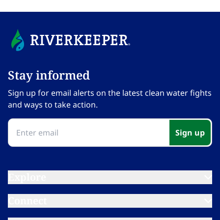
Stay informed​​​​‌ ‍ ​‍​‍‌‍ ‌ ​‍‌‍‍‌‌‍‌ ‌‍‍‌‌‍ ‍​‍​‍​ ‍‍​‍​‍‌ ​ ‌‍​‌‌‍ ‍‌‍‍‌‌ ‌​‌ ‍‌​‍ ‍‌‍‍‌‌‍ ​‍​‍​‍ ​​‍​‍‌‍‍​‌ ​‍‌‍‌‌‌‍‌‍​‍​‍​ ‍‍​‍​‍‌‍‍​‌ ‌​‌ ‌​‌ ​​‌ ​ ​ ‍‍​‍ ​‍ ‌‍​ ‌‍ ‌‌ ​ ​‍ ‍‌‍ ‌‌‍​‌‌‍‍‌‌‍ ‍​‍ ‍​ ​‍​ ​​​ ​‍​ ‌​‌ ​‍‌‍‌‌‌‍‌​‌‍‌‌‌ ​ ‌‍‍‌‌‍‌ ‌‍ ‍​‍ ‍‌ ​‍‌‍‍‌‌ ‌‍‌‍‌‌‌ ​‍‌‍‍ ‌‍‌‌‌‍‌‌‌ ​​‌‍‌‌‌ ​‍​‍ ‍‌‍ ‌ ​‍‌‍‌ ​‍ ‌‍‍‌‌‍ ‍‌ ‌​‌‍‌‌‌‍ ‍‌ ‌​​‍ ‌‍‌‌‌‍‌​‌‍‍‌‌ ‌​​‍ ‌‍ ‌‌‍ ‌‍‌​‌‍‌‌​ ‌‌ ​​‌ ​‍‌‍‌‌‌ ​ ‌‍‌‌‌‍ ‍‌ ‌​‌‍​‌‌ ‌​‌‍‍‌‌‍ ‌‍ ‍​ ‍ ‌‍‍‌‌‍‌​​ ‌‌‍‌‍‌‍ ‌‍ ‌ ‌​‌‍‌‌‌ ​‍​ ‍ ‌ ‌​‌ ‍‌‌ ​​‌‍‌‌​ ‌‌‍‌‍‌‍ ‌‍ ‌ ‌​‌‍‌‌‌ ​‍​ ‍ ‌ ​​‌‍​‌‌ ‌​‌‍‍​​ ‌‌‍ ‍‌‍‌‌‌ ‌ ‌ ​ ‌‍ ​‌‍‌‌‌ ‌​‌ ‌​‌‍‌‌‌ ​‍​‍ ‍‌ ‌​‌‍‍‌‌ ‌​‌‍ ​‌‍‌‌​ ‌‍​‍‌‍​‌‌ ​ ‌‍‌‌‌‌‌‌‌ ​‍‌‍ ​​ ‌‌‍‍​‌ ‌​‌ ‌​‌ ​​‌ ​ ​‍‌‌​ ​ ‌​​‌​‍‌‌​ ​‍‌​‌‍​‍‌‌​ ​‍‌​‌‍‌‍​ ‌‍ ‌‌ ​ ​‍ ‍‌‍ ‌‌‍​‌‌‍‍‌‌‍ ‍​‍ ‍​ ​‍​ ​​​ ​‍​ ‌​‌ ​‍‌‍‌‌‌‍‌​‌‍‌‌‌ ​ ‌‍‍‌‌‍‌ ‌‍ ‍​‍ ‍‌ ​‍‌‍‍‌‌ ‌‍‌‍‌‌‌ ​‍‌‍‍ ‌‍‌‌‌‍‌‌‌ ​​‌‍‌‌‌ ​‍​‍ ‍‌‍ ‌ ​‍‌‍‌ ​‍‌‍‌‍‍‌‌‍‌​​ ‌‌‍‌‍‌‍ ‌‍ ‌ ‌​‌‍‌‌‌ ​‍​‍‌‍‌ ‌​‌ ‍‌‌ ​​‌‍‌‌​ ‌‌‍‌‍‌‍ ‌‍ ‌ ‌​‌‍‌‌‌ ​‍​‍‌‍‌ ​​‌‍​‌‌ ‌​‌‍‍​​ ‌‌‍ ‍‌‍‌‌‌ ‌ ‌ ​ ‌‍ ​‌‍‌‌‌ ‌​‌ ‌​‌‍‌‌‌ ​‍​‍ ‍‌ ‌​‌‍‍‌‌ ‌​‌‍ ​‌‍‌‌​‍‌‍‌ ​​‌‍‌‌‌ ​‍‌ ​ ‌ ​​‌‍‌‌‌‍​ ‌ ‌​‌‍‍‌‌ ‌‍‌‍‌‌​ ‌‌ ​​‌ ‌‌‌‍​‍‌‍ ​‌‍‍‌‌ ​ ‌‍‍​‌‍‌‌‌‍‌​​‍​‍‌ ‌
Sign up for email alerts on the latest clean water fights
and ways to take action.​​​​‌ ‍ ​‍​‍‌‍ ‌ ​‍‌‍‍‌‌‍‌ ‌‍‍‌‌‍ ‍​‍​‍​ ‍‍​‍​‍‌ ​ ‌‍​‌‌‍ ‍‌‍‍‌‌ ‌​‌ ‍‌​‍ ‍‌‍‍‌‌‍ ​‍​‍​‍ ​​‍​‍‌‍‍​‌ ​‍‌‍‌‌‌‍‌‍​‍​‍​ ‍‍​‍​‍‌‍‍​‌ ‌​‌ ‌​‌ ​​‌ ​ ​ ‍‍​‍ ​‍ ‌‍​ ‌‍ ‌‌ ​ ​‍ ‍‌‍ ‌‌‍​‌‌‍‍‌‌‍ ‍​‍ ‍​ ​‍​ ​​​ ​‍​ ‌​‌ ​‍‌‍‌‌‌‍‌​‌‍‌‌‌ ​ ‌‍‍‌‌‍‌ ‌‍ ‍​‍ ‍‌ ​‍‌‍‍‌‌ ‌‍‌‍‌‌‌ ​‍‌‍‍ ‌‍‌‌‌‍‌‌‌ ​​‌‍‌‌‌ ​‍​‍ ‍‌‍ ‌ ​‍‌‍‌ ​‍ ‌‍‍‌‌‍ ‍‌ ‌​‌‍‌‌‌‍ ‍‌ ‌​​‍ ‌‍‌‌‌‍‌​‌‍‍‌‌ ‌​​‍ ‌‍ ‌‌‍ ‌‍‌​‌‍‌‌​ ‌‌ ​​‌ ​‍‌‍‌‌‌ ​ ‌‍‌‌‌‍ ‍‌ ‌​‌‍​‌‌ ‌​‌‍‍‌‌‍ ‌‍ ‍​ ‍ ‌‍‍‌‌‍‌​​ ‌‌‍‌‍‌‍ ‌‍ ‌ ‌​‌‍‌‌‌ ​‍​ ‍ ‌ ‌​‌ ‍‌‌ ​​‌‍‌‌​ ‌‌‍‌‍‌‍ ‌‍ ‌ ‌​‌‍‌‌‌ ​‍​ ‍ ‌ ​​‌‍​‌‌ ‌​‌‍‍​​ ‌‌‍ ‍‌‍‌‌‌ ‌ ‌ ​ ‌‍ ​‌‍‌‌‌ ‌​‌ ‌​‌‍‌‌‌ ​‍​‍ ‍‌‍‌​‌‍‌‌‌ ​ ‌‍​ ‌ ​‍‌‍‍‌‌ ​​‌ ‌​‌‍‍‌‌‍ ‌‍ ‍​ ‌‍​‍‌‍​‌‌ ​ ‌‍‌‌‌‌‌‌‌ ​‍‌‍ ​​ ‌‌‍‍​‌ ‌​‌ ‌​‌ ​​‌ ​ ​‍‌‌​ ​ ‌​​‌​‍‌‌​ ​‍‌​‌‍​‍‌‌​ ​‍‌​‌‍‌‍​ ‌‍ ‌‌ ​ ​‍ ‍‌‍ ‌‌‍​‌‌‍‍‌‌‍ ‍​‍ ‍​ ​‍​ ​​​ ​‍​ ‌​‌ ​‍‌‍‌‌‌‍‌​‌‍‌‌‌ ​ ‌‍‍‌‌‍‌ ‌‍ ‍​‍ ‍‌ ​‍‌‍‍‌‌ ‌‍‌‍‌‌‌ ​‍‌‍‍ ‌‍‌‌‌‍‌‌‌ ​​‌‍‌‌‌ ​‍​‍ ‍‌‍ ‌ ​‍‌‍‌ ​‍‌‍‌‍‍‌‌‍‌​​ ‌‌‍‌‍‌‍ ‌‍ ‌ ‌​‌‍‌‌‌ ​‍​‍‌‍‌ ‌​‌ ‍‌‌ ​​‌‍‌‌​ ‌‌‍‌‍‌‍ ‌‍ ‌ ‌​‌‍‌‌‌ ​‍​‍‌‍‌ ​​‌‍​‌‌ ‌​‌‍‍​​ ‌‌‍ ‍‌‍‌‌‌ ‌ ‌ ​ ‌‍ ​‌‍‌‌‌ ‌​‌ ‌​‌‍‌‌‌ ​‍​‍ ‍‌‍‌​‌‍‌‌‌ ​ ‌‍​ ‌ ​‍‌‍‍‌‌ ​​‌ ‌​‌‍‍‌‌‍ ‌‍ ‍​‍‌‍‌ ​​‌‍‌‌‌ ​‍‌ ​ ‌ ​​‌‍‌‌‌‍​ ‌ ‌​‌‍‍‌‌ ‌‍‌‍‌‌​ ‌‌ ​​‌ ‌‌‌‍​‍‌‍ ​‌‍‍‌‌ ​ ‌‍‍​‌‍‌‌‌‍‌​​‍​‍‌ ‌
Sign up​​​​‌ ‍ ​‍​‍‌‍ ‌ ​‍‌‍‍‌‌‍‌ ‌‍‍‌‌‍ ‍​‍​‍​ ‍‍​‍​‍‌ ​ ‌‍​‌‌‍ ‍‌‍‍‌‌ ‌​‌ ‍‌​‍ ‍‌‍‍‌‌‍ ​‍​‍​‍ ​​‍​‍‌‍‍​‌ ​‍‌‍‌‌‌‍‌‍​‍​‍​ ‍‍​‍​‍‌‍‍​‌ ‌​‌ ‌​‌ ​​‌ ​ ​ ‍‍​‍ ​‍ ‌‍​ ‌‍ ‌‌ ​ ​‍ ‍‌‍ ‌‌‍​‌‌‍‍‌‌‍ ‍​‍ ‍​ ​‍​ ​​​ ​‍​ ‌​‌ ​‍‌‍‌‌‌‍‌​‌‍‌‌‌ ​ ‌‍‍‌‌‍‌ ‌‍ ‍​‍ ‍‌ ​‍‌‍‍‌‌ ‌‍‌‍‌‌‌ ​‍‌‍‍ ‌‍‌‌‌‍‌‌‌ ​​‌‍‌‌‌ ​‍​‍ ‍‌‍ ‌ ​‍‌‍‌ ​‍ ‌‍‍‌‌‍ ‍‌ ‌​‌‍‌‌‌‍ ‍‌ ‌​​‍ ‌‍‌‌‌‍‌​‌‍‍‌‌ ‌​​‍ ‌‍ ‌‌‍ ‌‍‌​‌‍‌‌​ ‌‌ ​​‌ ​‍‌‍‌‌‌ ​ ‌‍‌‌‌‍ ‍‌ ‌​‌‍​‌‌ ‌​‌‍‍‌‌‍ ‌‍ ‍​ ‍ ‌‍‍‌‌‍‌​​ ‌‌‍‌‍‌‍ ‌‍ ‌ ‌​‌‍‌‌‌ ​‍​ ‍ ‌ ‌​‌ ‍‌‌ ​​‌‍‌‌​ ‌‌‍‌‍‌‍ ‌‍ ‌ ‌​‌‍‌‌‌ ​‍​ ‍ ‌ ​​‌‍​‌‌ ‌​‌‍‍​​ ‌‌‍ ‍‌‍‌‌‌ ‌ ‌ ​ ‌‍ ​‌‍‌‌‌ ‌​‌ ‌​‌‍‌‌‌ ​‍​‍ ‍‌‍​‍‌ ‌‌‌ ‌​‌ ‌​‌‍ ‌‍ ‍‌​ ​‌‍​‌‌‍​‍‌‍‌‌‌‍ ​​ ‌‍​‍‌‍​‌‌ ​ ‌‍‌‌‌‌‌‌‌ ​‍‌‍ ​​ ‌‌‍‍​‌ ‌​‌ ‌​‌ ​​‌ ​ ​‍‌‌​ ​ ‌​​‌​‍‌‌​ ​‍‌​‌‍​‍‌‌​ ​‍‌​‌‍‌‍​ ‌‍ ‌‌ ​ ​‍ ‍‌‍ ‌‌‍​‌‌‍‍‌‌‍ ‍​‍ ‍​ ​‍​ ​​​ ​‍​ ‌​‌ ​‍‌‍‌‌‌‍‌​‌‍‌‌‌ ​ ‌‍‍‌‌‍‌ ‌‍ ‍​‍ ‍‌ ​‍‌‍‍‌‌ ‌‍‌‍‌‌‌ ​‍‌‍‍ ‌‍‌‌‌‍‌‌‌ ​​‌‍‌‌‌ ​‍​‍ ‍‌‍ ‌ ​‍‌‍‌ ​‍‌‍‌‍‍‌‌‍‌​​ ‌‌‍‌‍‌‍ ‌‍ ‌ ‌​‌‍‌‌‌ ​‍​‍‌‍‌ ‌​‌ ‍‌‌ ​​‌‍‌‌​ ‌‌‍‌‍‌‍ ‌‍ ‌ ‌​‌‍‌‌‌ ​‍​‍‌‍‌ ​​‌‍​‌‌ ‌​‌‍‍​​ ‌‌‍ ‍‌‍‌‌‌ ‌ ‌ ​ ‌‍ ​‌‍‌‌‌ ‌​‌ ‌​‌‍‌‌‌ ​‍​‍ ‍‌‍​‍‌ ‌‌‌ ‌​‌ ‌​‌‍ ‌‍ ‍‌​ ​‌‍​‌‌‍​‍‌‍‌‌‌‍ ​​‍‌‍‌ ​​‌‍‌‌‌ ​‍‌ ​ ‌ ​​‌‍‌‌‌‍​ ‌ ‌​‌‍‍‌‌ ‌‍‌‍‌‌​ ‌‌ ​​‌ ‌‌‌‍​‍‌‍ ​‌‍‍‌‌ ​ ‌‍‍​‌‍‌‌‌‍‌​​‍​‍‌ ‌
Explore​​​​‌ ‍ ​‍​‍‌‍ ‌ ​‍‌‍‍‌‌‍‌ ‌‍‍‌‌‍ ‍​‍​‍​ ‍‍​‍​‍‌ ​ ‌‍​‌‌‍ ‍‌‍‍‌‌ ‌​‌ ‍‌​‍ ‍‌‍‍‌‌‍ ​‍​‍​‍ ​​‍​‍‌‍‍​‌ ​‍‌‍‌‌‌‍‌‍​‍​‍​ ‍‍​‍​‍‌‍‍​‌ ‌​‌ ‌​‌ ​​‌ ​ ​ ‍‍​‍ ​‍ ‌‍​ ‌‍ ‌‌ ​ ​‍ ‍‌‍ ‌‌‍​‌‌‍‍‌‌‍ ‍​‍ ‍​ ​‍​ ​​​ ​‍​ ‌​‌ ​‍‌‍‌‌‌‍‌​‌‍‌‌‌ ​ ‌‍‍‌‌‍‌ ‌‍ ‍​‍ ‍‌ ​‍‌‍‍‌‌ ‌‍‌‍‌‌‌ ​‍‌‍‍ ‌‍‌‌‌‍‌‌‌ ​​‌‍‌‌‌ ​‍​‍ ‍‌‍ ‌ ​‍‌‍‌ ​‍ ‌‍‍‌‌‍ ‍‌ ‌​‌‍‌‌‌‍ ‍‌ ‌​​‍ ‌‍‌‌‌‍‌​‌‍‍‌‌ ‌​​‍ ‌‍ ‌‌‍ ‌‍‌​‌‍‌‌​ ‌‌ ​​‌ ​‍‌‍‌‌‌ ​ ‌‍‌‌‌‍ ‍‌ ‌​‌‍​‌‌ ‌​‌‍‍‌‌‍ ‌‍ ‍​ ‍ ‌‍‍‌‌‍‌​​ ‌‌‍‌‍‌‍ ‌‍ ‌ ‌​‌‍‌‌‌ ​‍​ ‍ ‌ ‌​‌ ‍‌‌ ​​‌‍‌‌​ ‌‌‍‌‍‌‍ ‌‍ ‌ ‌​‌‍‌‌‌ ​‍​ ‍ ‌ ​​‌‍​‌‌ ‌​‌‍‍​​ ‌‌‍ ‌‌‍‌‌‌‍ ‍‌ ‌‌​‍‌‌​ ‌‌‌​​‍‌‌ ‌‍‍ ‌‍‌‌‌ ‍‌​‍‌‌​ ​ ‌​‌​​‍‌‌​ ​ ‌​‌​​‍‌‌​ ​‍​ ​‍‌‍‌​​ ‍​​ ‍‌​ ‌​‌‍​‌​ ‌‌​ ​ ‌‍‌‍​ ​‍​ ​‍​ ​ ​ ​‍​‍‌‌​ ​‍​ ​‍​‍‌‌​ ‌‌‌​‌​​‍ ‍‌ ‌​‌‍‌‌‌ ‍​‌ ‌​​ ‌‍​‍‌‍​‌‌ ​ ‌‍‌‌‌‌‌‌‌ ​‍‌‍ ​​ ‌‌‍‍​‌ ‌​‌ ‌​‌ ​​‌ ​ ​‍‌‌​ ​ ‌​​‌​‍‌‌​ ​‍‌​‌‍​‍‌‌​ ​‍‌​‌‍‌‍​ ‌‍ ‌‌ ​ ​‍ ‍‌‍ ‌‌‍​‌‌‍‍‌‌‍ ‍​‍ ‍​ ​‍​ ​​​ ​‍​ ‌​‌ ​‍‌‍‌‌‌‍‌​‌‍‌‌‌ ​ ‌‍‍‌‌‍‌ ‌‍ ‍​‍ ‍‌ ​‍‌‍‍‌‌ ‌‍‌‍‌‌‌ ​‍‌‍‍ ‌‍‌‌‌‍‌‌‌ ​​‌‍‌‌‌ ​‍​‍ ‍‌‍ ‌ ​‍‌‍‌ ​‍‌‍‌‍‍‌‌‍‌​​ ‌‌‍‌‍‌‍ ‌‍ ‌ ‌​‌‍‌‌‌ ​‍​‍‌‍‌ ‌​‌ ‍‌‌ ​​‌‍‌‌​ ‌‌‍‌‍‌‍ ‌‍ ‌ ‌​‌‍‌‌‌ ​‍​‍‌‍‌ ​​‌‍​‌‌ ‌​‌‍‍​​ ‌‌‍ ‌‌‍‌‌‌‍ ‍‌ ‌‌​‍‌‌​ ‌‌‌​​‍‌‌ ‌‍‍ ‌‍‌‌‌ ‍‌​‍‌‌​ ​ ‌​‌​​‍‌‌​ ​ ‌​‌​​‍‌‌​ ​‍​ ​‍‌‍‌​​ ‍​​ ‍‌​ ‌​‌‍​‌​ ‌‌​ ​ ‌‍‌‍​ ​‍​ ​‍​ ​ ​ ​‍​‍‌‌​ ​‍​ ​‍​‍‌‌​ ‌‌‌​‌​​‍ ‍‌ ‌​‌‍‌‌‌ ‍​‌ ‌​​‍‌‍‌ ​​‌‍‌‌‌ ​‍‌ ​ ‌ ​​‌‍‌‌‌‍​ ‌ ‌​‌‍‍‌‌ ‌‍‌‍‌‌​ ‌‌ ​​‌ ‌‌‌‍​‍‌‍ ​‌‍‍‌‌ ​ ‌‍‍​‌‍‌‌‌‍‌​​‍​‍‌ ‌
Connect​​​​‌ ‍ ​‍​‍‌‍ ‌ ​‍‌‍‍‌‌‍‌ ‌‍‍‌‌‍ ‍​‍​‍​ ‍‍​‍​‍‌ ​ ‌‍​‌‌‍ ‍‌‍‍‌‌ ‌​‌ ‍‌​‍ ‍‌‍‍‌‌‍ ​‍​‍​‍ ​​‍​‍‌‍‍​‌ ​‍‌‍‌‌‌‍‌‍​‍​‍​ ‍‍​‍​‍‌‍‍​‌ ‌​‌ ‌​‌ ​​‌ ​ ​ ‍‍​‍ ​‍ ‌‍​ ‌‍ ‌‌ ​ ​‍ ‍‌‍ ‌‌‍​‌‌‍‍‌‌‍ ‍​‍ ‍​ ​‍​ ​​​ ​‍​ ‌​‌ ​‍‌‍‌‌‌‍‌​‌‍‌‌‌ ​ ‌‍‍‌‌‍‌ ‌‍ ‍​‍ ‍‌ ​‍‌‍‍‌‌ ‌‍‌‍‌‌‌ ​‍‌‍‍ ‌‍‌‌‌‍‌‌‌ ​​‌‍‌‌‌ ​‍​‍ ‍‌‍ ‌ ​‍‌‍‌ ​‍ ‌‍‍‌‌‍ ‍‌ ‌​‌‍‌‌‌‍ ‍‌ ‌​​‍ ‌‍‌‌‌‍‌​‌‍‍‌‌ ‌​​‍ ‌‍ ‌‌‍ ‌‍‌​‌‍‌‌​ ‌‌ ​​‌ ​‍‌‍‌‌‌ ​ ‌‍‌‌‌‍ ‍‌ ‌​‌‍​‌‌ ‌​‌‍‍‌‌‍ ‌‍ ‍​ ‍ ‌‍‍‌‌‍‌​​ ‌‌‍‌‍‌‍ ‌‍ ‌ ‌​‌‍‌‌‌ ​‍​ ‍ ‌ ‌​‌ ‍‌‌ ​​‌‍‌‌​ ‌‌‍‌‍‌‍ ‌‍ ‌ ‌​‌‍‌‌‌ ​‍​ ‍ ‌ ​​‌‍​‌‌ ‌​‌‍‍​​ ‌‌‍ ‌‌‍‌‌‌‍ ‍‌ ‌‌​‍‌‌​ ‌‌‌​​‍‌‌ ‌‍‍ ‌‍‌‌‌ ‍‌​‍‌‌​ ​ ‌​‌​​‍‌‌​ ​ ‌​‌​​‍‌‌​ ​‍​ ​‍​ ​‌‌‍‌‍​ ‌​​ ​‌‌‍​ ‌‍‌​​ ‌‌​ ​​​ ‌ ‌‍‌‌‌‍‌​‌‍‌‌​‍‌‌​ ​‍​ ​‍​‍‌‌​ ‌‌‌​‌​​‍ ‍‌ ‌​‌‍‌‌‌ ‍​‌ ‌​​ ‌‍​‍‌‍​‌‌ ​ ‌‍‌‌‌‌‌‌‌ ​‍‌‍ ​​ ‌‌‍‍​‌ ‌​‌ ‌​‌ ​​‌ ​ ​‍‌‌​ ​ ‌​​‌​‍‌‌​ ​‍‌​‌‍​‍‌‌​ ​‍‌​‌‍‌‍​ ‌‍ ‌‌ ​ ​‍ ‍‌‍ ‌‌‍​‌‌‍‍‌‌‍ ‍​‍ ‍​ ​‍​ ​​​ ​‍​ ‌​‌ ​‍‌‍‌‌‌‍‌​‌‍‌‌‌ ​ ‌‍‍‌‌‍‌ ‌‍ ‍​‍ ‍‌ ​‍‌‍‍‌‌ ‌‍‌‍‌‌‌ ​‍‌‍‍ ‌‍‌‌‌‍‌‌‌ ​​‌‍‌‌‌ ​‍​‍ ‍‌‍ ‌ ​‍‌‍‌ ​‍‌‍‌‍‍‌‌‍‌​​ ‌‌‍‌‍‌‍ ‌‍ ‌ ‌​‌‍‌‌‌ ​‍​‍‌‍‌ ‌​‌ ‍‌‌ ​​‌‍‌‌​ ‌‌‍‌‍‌‍ ‌‍ ‌ ‌​‌‍‌‌‌ ​‍​‍‌‍‌ ​​‌‍​‌‌ ‌​‌‍‍​​ ‌‌‍ ‌‌‍‌‌‌‍ ‍‌ ‌‌​‍‌‌​ ‌‌‌​​‍‌‌ ‌‍‍ ‌‍‌‌‌ ‍‌​‍‌‌​ ​ ‌​‌​​‍‌‌​ ​ ‌​‌​​‍‌‌​ ​‍​ ​‍​ ​‌‌‍‌‍​ ‌​​ ​‌‌‍​ ‌‍‌​​ ‌‌​ ​​​ ‌ ‌‍‌‌‌‍‌​‌‍‌‌​‍‌‌​ ​‍​ ​‍​‍‌‌​ ‌‌‌​‌​​‍ ‍‌ ‌​‌‍‌‌‌ ‍​‌ ‌​​‍‌‍‌ ​​‌‍‌‌‌ ​‍‌ ​ ‌ ​​‌‍‌‌‌‍​ ‌ ‌​‌‍‍‌‌ ‌‍‌‍‌‌​ ‌‌ ​​‌ ‌‌‌‍​‍‌‍ ​‌‍‍‌‌ ​ ‌‍‍​‌‍‌‌‌‍‌​​‍​‍‌ ‌