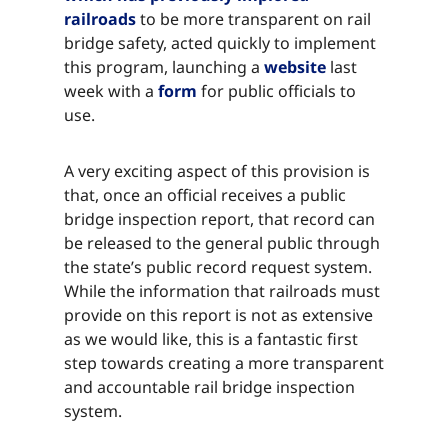
railroads ​​​​‌ ‍ ​‍​‍‌‍ ‌ ​‍‌‍‍‌‌‍‌ ‌‍‍‌‌‍ ‍​‍​‍​ ‍‍​‍​‍‌ ​ ‌‍​‌‌‍ ‍‌‍‍‌‌ ‌​‌ ‍‌​‍ ‍‌‍‍‌‌‍ ​‍​‍​‍ ​​‍​‍‌‍‍​‌ ​‍‌‍‌‌‌‍‌‍​‍​‍​ ‍‍​‍​‍‌‍‍​‌ ‌​‌ ‌​‌ ​​‌ ​ ​ ‍‍​‍ ​‍ ‌‍​ ‌‍ ‌‌ ​ ​‍ ‍‌‍ ‌‌‍​‌‌‍‍‌‌‍ ‍​‍ ‍​ ​‍​ ​​​ ​‍​ ‌​‌ ​‍‌‍‌‌‌‍‌​‌‍‌‌‌ ​ ‌‍‍‌‌‍‌ ‌‍ ‍​‍ ‍‌ ​‍‌‍‍‌‌ ‌‍‌‍‌‌‌ ​‍‌‍‍ ‌‍‌‌‌‍‌‌‌ ​​‌‍‌‌‌ ​‍​‍ ‍‌‍ ‌ ​‍‌‍‌ ​‍ ‌‍‍‌‌‍ ‍‌ ‌​‌‍‌‌‌‍ ‍‌ ‌​​‍ ‌‍‌‌‌‍‌​‌‍‍‌‌ ‌​​‍ ‌‍ ‌‌‍ ‌‍‌​‌‍‌‌​ ‌‌ ​​‌ ​‍‌‍‌‌‌ ​ ‌‍‌‌‌‍ ‍‌ ‌​‌‍​‌‌ ‌​‌‍‍‌‌‍ ‌‍ ‍​ ‍ ‌‍‍‌‌‍‌​​ ‌​ ‍​​ ‌​​ ‍​​ ‌​‌‍‌‌​ ‌​‌‍‌‍​ ‍‌​‍ ‌​ ‍​​ ​‌​ ​​‌‍‌​​‍ ‌​ ‌​‌‍‌‌​ ‌ ​ ‌‍​‍ ‌‌‍​‌‌‍‌​​ ‍‌‌‍‌‍​‍ ‌​ ‍​​ ‌‍​ ‍‌‌‍​‌​ ‌‍​ ‌​​ ​​‌‍​‌‌‍‌‍​ ‌​​ ‍​​ ​​​ ‍ ‌ ‌​‌ ‍‌‌ ​​‌‍‌‌​ ‌‌‍​‌‌ ​‍‌ ‌​‌‍‍‌‌‍​ ‌‍ ​‌‍‌‌​ ‍ ‌ ​​‌‍​‌‌ ‌​‌‍‍​​ ‌‌‍​ ‌‍ ‌‍ ‍‌ ‌​‌‍‌‌‌‍ ‍‌ ‌​​‍‌‌​ ‌‌‌​​‍‌‌ ‌‍‍ ‌‍‌‌‌ ‍‌​‍‌‌​ ​ ‌​‌​​‍‌‌​ ​ ‌​‌​​‍‌‌​ ​‍​ ​‍​ ‌​​ ‌‌‌‍​‍‌‍‌‍​ ‌‌‌‍​‍‌‍‌‍‌‍​‍‌‍‌​‌‍‌​​ ‌‌‌‍‌​​‍‌‌​ ​‍​ ​‍​‍‌‌​ ‌‌‌​‌​​‍ ‍‌‍​ ‌‍‍​‌‍‍‌‌‍ ​‌‍‌​‌ ​‍‌‍‌‌‌‍ ‍​‍‌‌​ ‌‌‌​​‍‌‌ ‌‍‍ ‌‍‌‌‌ ‍‌​‍‌‌​ ​ ‌​‌​​‍‌‌​ ​ ‌​‌​​‍‌‌​ ​‍​ ​‍​ ‌​​ ‌‌‌‍​‍‌‍‌‍​ ‌‌‌‍​‍‌‍‌‍‌‍​‍‌‍‌​‌‍‌​​ ‌‌‌‍‌​​ ​‌​‍‌‌​ ​‍​ ​‍​‍‌‌​ ‌‌‌​‌​​‍ ‍‌ ‌​‌‍‌‌‌ ‍​‌ ‌​​ ‌‍​‍‌‍​‌‌ ​ ‌‍‌‌‌‌‌‌‌ ​‍‌‍ ​​ ‌‌‍‍​‌ ‌​‌ ‌​‌ ​​‌ ​ ​‍‌‌​ ​ ‌​​‌​‍‌‌​ ​‍‌​‌‍​‍‌‌​ ​‍‌​‌‍‌‍​ ‌‍ ‌‌ ​ ​‍ ‍‌‍ ‌‌‍​‌‌‍‍‌‌‍ ‍​‍ ‍​ ​‍​ ​​​ ​‍​ ‌​‌ ​‍‌‍‌‌‌‍‌​‌‍‌‌‌ ​ ‌‍‍‌‌‍‌ ‌‍ ‍​‍ ‍‌ ​‍‌‍‍‌‌ ‌‍‌‍‌‌‌ ​‍‌‍‍ ‌‍‌‌‌‍‌‌‌ ​​‌‍‌‌‌ ​‍​‍ ‍‌‍ ‌ ​‍‌‍‌ ​‍‌‍‌‍‍‌‌‍‌​​ ‌​ ‍​​ ‌​​ ‍​​ ‌​‌‍‌‌​ ‌​‌‍‌‍​ ‍‌​‍ ‌​ ‍​​ ​‌​ ​​‌‍‌​​‍ ‌​ ‌​‌‍‌‌​ ‌ ​ ‌‍​‍ ‌‌‍​‌‌‍‌​​ ‍‌‌‍‌‍​‍ ‌​ ‍​​ ‌‍​ ‍‌‌‍​‌​ ‌‍​ ‌​​ ​​‌‍​‌‌‍‌‍​ ‌​​ ‍​​ ​​​‍‌‍‌ ‌​‌ ‍‌‌ ​​‌‍‌‌​ ‌‌‍​‌‌ ​‍‌ ‌​‌‍‍‌‌‍​ ‌‍ ​‌‍‌‌​‍‌‍‌ ​​‌‍​‌‌ ‌​‌‍‍​​ ‌‌‍​ ‌‍ ‌‍ ‍‌ ‌​‌‍‌‌‌‍ ‍‌ ‌​​‍‌‌​ ‌‌‌​​‍‌‌ ‌‍‍ ‌‍‌‌‌ ‍‌​‍‌‌​ ​ ‌​‌​​‍‌‌​ ​ ‌​‌​​‍‌‌​ ​‍​ ​‍​ ‌​​ ‌‌‌‍​‍‌‍‌‍​ ‌‌‌‍​‍‌‍‌‍‌‍​‍‌‍‌​‌‍‌​​ ‌‌‌‍‌​​‍‌‌​ ​‍​ ​‍​‍‌‌​ ‌‌‌​‌​​‍ ‍‌‍​ ‌‍‍​‌‍‍‌‌‍ ​‌‍‌​‌ ​‍‌‍‌‌‌‍ ‍​‍‌‌​ ‌‌‌​​‍‌‌ ‌‍‍ ‌‍‌‌‌ ‍‌​‍‌‌​ ​ ‌​‌​​‍‌‌​ ​ ‌​‌​​‍‌‌​ ​‍​ ​‍​ ‌​​ ‌‌‌‍​‍‌‍‌‍​ ‌‌‌‍​‍‌‍‌‍‌‍​‍‌‍‌​‌‍‌​​ ‌‌‌‍‌​​ ​‌​‍‌‌​ ​‍​ ​‍​‍‌‌​ ‌‌‌​‌​​‍ ‍‌ ‌​‌‍‌‌‌ ‍​‌ ‌​​‍‌‍‌ ​​‌‍‌‌‌ ​‍‌ ​ ‌ ​​‌‍‌‌‌‍​ ‌ ‌​‌‍‍‌‌ ‌‍‌‍‌‌​ ‌‌ ​​‌ ‌‌‌‍​‍‌‍ ​‌‍‍‌‌ ​ ‌‍‍​‌‍‌‌‌‍‌​​‍​‍‌ ‌
to be more transparent on rail
bridge safety, acted quickly to implement
this program, launching a ​​​​‌ ‍ ​‍​‍‌‍ ‌ ​‍‌‍‍‌‌‍‌ ‌‍‍‌‌‍ ‍​‍​‍​ ‍‍​‍​‍‌ ​ ‌‍​‌‌‍ ‍‌‍‍‌‌ ‌​‌ ‍‌​‍ ‍‌‍‍‌‌‍ ​‍​‍​‍ ​​‍​‍‌‍‍​‌ ​‍‌‍‌‌‌‍‌‍​‍​‍​ ‍‍​‍​‍‌‍‍​‌ ‌​‌ ‌​‌ ​​‌ ​ ​ ‍‍​‍ ​‍ ‌‍​ ‌‍ ‌‌ ​ ​‍ ‍‌‍ ‌‌‍​‌‌‍‍‌‌‍ ‍​‍ ‍​ ​‍​ ​​​ ​‍​ ‌​‌ ​‍‌‍‌‌‌‍‌​‌‍‌‌‌ ​ ‌‍‍‌‌‍‌ ‌‍ ‍​‍ ‍‌ ​‍‌‍‍‌‌ ‌‍‌‍‌‌‌ ​‍‌‍‍ ‌‍‌‌‌‍‌‌‌ ​​‌‍‌‌‌ ​‍​‍ ‍‌‍ ‌ ​‍‌‍‌ ​‍ ‌‍‍‌‌‍ ‍‌ ‌​‌‍‌‌‌‍ ‍‌ ‌​​‍ ‌‍‌‌‌‍‌​‌‍‍‌‌ ‌​​‍ ‌‍ ‌‌‍ ‌‍‌​‌‍‌‌​ ‌‌ ​​‌ ​‍‌‍‌‌‌ ​ ‌‍‌‌‌‍ ‍‌ ‌​‌‍​‌‌ ‌​‌‍‍‌‌‍ ‌‍ ‍​ ‍ ‌‍‍‌‌‍‌​​ ‌​ ‍​​ ‌​​ ‍​​ ‌​‌‍‌‌​ ‌​‌‍‌‍​ ‍‌​‍ ‌​ ‍​​ ​‌​ ​​‌‍‌​​‍ ‌​ ‌​‌‍‌‌​ ‌ ​ ‌‍​‍ ‌‌‍​‌‌‍‌​​ ‍‌‌‍‌‍​‍ ‌​ ‍​​ ‌‍​ ‍‌‌‍​‌​ ‌‍​ ‌​​ ​​‌‍​‌‌‍‌‍​ ‌​​ ‍​​ ​​​ ‍ ‌ ‌​‌ ‍‌‌ ​​‌‍‌‌​ ‌‌‍​‌‌ ​‍‌ ‌​‌‍‍‌‌‍​ ‌‍ ​‌‍‌‌​ ‍ ‌ ​​‌‍​‌‌ ‌​‌‍‍​​ ‌‌‍​ ‌‍ ‌‍ ‍‌ ‌​‌‍‌‌‌‍ ‍‌ ‌​​‍‌‌​ ‌‌‌​​‍‌‌ ‌‍‍ ‌‍‌‌‌ ‍‌​‍‌‌​ ​ ‌​‌​​‍‌‌​ ​ ‌​‌​​‍‌‌​ ​‍​ ​‍​ ‌​​ ‌‌‌‍​‍‌‍‌‍​ ‌‌‌‍​‍‌‍‌‍‌‍​‍‌‍‌​‌‍‌​​ ‌‌‌‍‌​​‍‌‌​ ​‍​ ​‍​‍‌‌​ ‌‌‌​‌​​‍ ‍‌‍​ ‌‍‍​‌‍‍‌‌‍ ​‌‍‌​‌ ​‍‌‍‌‌‌‍ ‍​‍‌‌​ ‌‌‌​​‍‌‌ ‌‍‍ ‌‍‌‌‌ ‍‌​‍‌‌​ ​ ‌​‌​​‍‌‌​ ​ ‌​‌​​‍‌‌​ ​‍​ ​‍​ ‌​​ ‌‌‌‍​‍‌‍‌‍​ ‌‌‌‍​‍‌‍‌‍‌‍​‍‌‍‌​‌‍‌​​ ‌‌‌‍‌​​ ​‍​‍‌‌​ ​‍​ ​‍​‍‌‌​ ‌‌‌​‌​​‍ ‍‌ ‌​‌‍‌‌‌ ‍​‌ ‌​​ ‌‍​‍‌‍​‌‌ ​ ‌‍‌‌‌‌‌‌‌ ​‍‌‍ ​​ ‌‌‍‍​‌ ‌​‌ ‌​‌ ​​‌ ​ ​‍‌‌​ ​ ‌​​‌​‍‌‌​ ​‍‌​‌‍​‍‌‌​ ​‍‌​‌‍‌‍​ ‌‍ ‌‌ ​ ​‍ ‍‌‍ ‌‌‍​‌‌‍‍‌‌‍ ‍​‍ ‍​ ​‍​ ​​​ ​‍​ ‌​‌ ​‍‌‍‌‌‌‍‌​‌‍‌‌‌ ​ ‌‍‍‌‌‍‌ ‌‍ ‍​‍ ‍‌ ​‍‌‍‍‌‌ ‌‍‌‍‌‌‌ ​‍‌‍‍ ‌‍‌‌‌‍‌‌‌ ​​‌‍‌‌‌ ​‍​‍ ‍‌‍ ‌ ​‍‌‍‌ ​‍‌‍‌‍‍‌‌‍‌​​ ‌​ ‍​​ ‌​​ ‍​​ ‌​‌‍‌‌​ ‌​‌‍‌‍​ ‍‌​‍ ‌​ ‍​​ ​‌​ ​​‌‍‌​​‍ ‌​ ‌​‌‍‌‌​ ‌ ​ ‌‍​‍ ‌‌‍​‌‌‍‌​​ ‍‌‌‍‌‍​‍ ‌​ ‍​​ ‌‍​ ‍‌‌‍​‌​ ‌‍​ ‌​​ ​​‌‍​‌‌‍‌‍​ ‌​​ ‍​​ ​​​‍‌‍‌ ‌​‌ ‍‌‌ ​​‌‍‌‌​ ‌‌‍​‌‌ ​‍‌ ‌​‌‍‍‌‌‍​ ‌‍ ​‌‍‌‌​‍‌‍‌ ​​‌‍​‌‌ ‌​‌‍‍​​ ‌‌‍​ ‌‍ ‌‍ ‍‌ ‌​‌‍‌‌‌‍ ‍‌ ‌​​‍‌‌​ ‌‌‌​​‍‌‌ ‌‍‍ ‌‍‌‌‌ ‍‌​‍‌‌​ ​ ‌​‌​​‍‌‌​ ​ ‌​‌​​‍‌‌​ ​‍​ ​‍​ ‌​​ ‌‌‌‍​‍‌‍‌‍​ ‌‌‌‍​‍‌‍‌‍‌‍​‍‌‍‌​‌‍‌​​ ‌‌‌‍‌​​‍‌‌​ ​‍​ ​‍​‍‌‌​ ‌‌‌​‌​​‍ ‍‌‍​ ‌‍‍​‌‍‍‌‌‍ ​‌‍‌​‌ ​‍‌‍‌‌‌‍ ‍​‍‌‌​ ‌‌‌​​‍‌‌ ‌‍‍ ‌‍‌‌‌ ‍‌​‍‌‌​ ​ ‌​‌​​‍‌‌​ ​ ‌​‌​​‍‌‌​ ​‍​ ​‍​ ‌​​ ‌‌‌‍​‍‌‍‌‍​ ‌‌‌‍​‍‌‍‌‍‌‍​‍‌‍‌​‌‍‌​​ ‌‌‌‍‌​​ ​‍​‍‌‌​ ​‍​ ​‍​‍‌‌​ ‌‌‌​‌​​‍ ‍‌ ‌​‌‍‌‌‌ ‍​‌ ‌​​‍‌‍‌ ​​‌‍‌‌‌ ​‍‌ ​ ‌ ​​‌‍‌‌‌‍​ ‌ ‌​‌‍‍‌‌ ‌‍‌‍‌‌​ ‌‌ ​​‌ ‌‌‌‍​‍‌‍ ​‌‍‍‌‌ ​ ‌‍‍​‌‍‌‌‌‍‌​​‍​‍‌ ‌
website​​​​‌ ‍ ​‍​‍‌‍ ‌ ​‍‌‍‍‌‌‍‌ ‌‍‍‌‌‍ ‍​‍​‍​ ‍‍​‍​‍‌ ​ ‌‍​‌‌‍ ‍‌‍‍‌‌ ‌​‌ ‍‌​‍ ‍‌‍‍‌‌‍ ​‍​‍​‍ ​​‍​‍‌‍‍​‌ ​‍‌‍‌‌‌‍‌‍​‍​‍​ ‍‍​‍​‍‌‍‍​‌ ‌​‌ ‌​‌ ​​‌ ​ ​ ‍‍​‍ ​‍ ‌‍​ ‌‍ ‌‌ ​ ​‍ ‍‌‍ ‌‌‍​‌‌‍‍‌‌‍ ‍​‍ ‍​ ​‍​ ​​​ ​‍​ ‌​‌ ​‍‌‍‌‌‌‍‌​‌‍‌‌‌ ​ ‌‍‍‌‌‍‌ ‌‍ ‍​‍ ‍‌ ​‍‌‍‍‌‌ ‌‍‌‍‌‌‌ ​‍‌‍‍ ‌‍‌‌‌‍‌‌‌ ​​‌‍‌‌‌ ​‍​‍ ‍‌‍ ‌ ​‍‌‍‌ ​‍ ‌‍‍‌‌‍ ‍‌ ‌​‌‍‌‌‌‍ ‍‌ ‌​​‍ ‌‍‌‌‌‍‌​‌‍‍‌‌ ‌​​‍ ‌‍ ‌‌‍ ‌‍‌​‌‍‌‌​ ‌‌ ​​‌ ​‍‌‍‌‌‌ ​ ‌‍‌‌‌‍ ‍‌ ‌​‌‍​‌‌ ‌​‌‍‍‌‌‍ ‌‍ ‍​ ‍ ‌‍‍‌‌‍‌​​ ‌​ ‍​​ ‌​​ ‍​​ ‌​‌‍‌‌​ ‌​‌‍‌‍​ ‍‌​‍ ‌​ ‍​​ ​‌​ ​​‌‍‌​​‍ ‌​ ‌​‌‍‌‌​ ‌ ​ ‌‍​‍ ‌‌‍​‌‌‍‌​​ ‍‌‌‍‌‍​‍ ‌​ ‍​​ ‌‍​ ‍‌‌‍​‌​ ‌‍​ ‌​​ ​​‌‍​‌‌‍‌‍​ ‌​​ ‍​​ ​​​ ‍ ‌ ‌​‌ ‍‌‌ ​​‌‍‌‌​ ‌‌‍​‌‌ ​‍‌ ‌​‌‍‍‌‌‍​ ‌‍ ​‌‍‌‌​ ‍ ‌ ​​‌‍​‌‌ ‌​‌‍‍​​ ‌‌‍​ ‌‍ ‌‍ ‍‌ ‌​‌‍‌‌‌‍ ‍‌ ‌​​‍‌‌​ ‌‌‌​​‍‌‌ ‌‍‍ ‌‍‌‌‌ ‍‌​‍‌‌​ ​ ‌​‌​​‍‌‌​ ​ ‌​‌​​‍‌‌​ ​‍​ ​‍​ ‌​​ ‌‌‌‍​‍‌‍‌‍​ ‌‌‌‍​‍‌‍‌‍‌‍​‍‌‍‌​‌‍‌​​ ‌‌‌‍‌​​‍‌‌​ ​‍​ ​‍​‍‌‌​ ‌‌‌​‌​​‍ ‍‌‍​ ‌‍‍​‌‍‍‌‌‍ ​‌‍‌​‌ ​‍‌‍‌‌‌‍ ‍​‍‌‌​ ‌‌‌​​‍‌‌ ‌‍‍ ‌‍‌‌‌ ‍‌​‍‌‌​ ​ ‌​‌​​‍‌‌​ ​ ‌​‌​​‍‌‌​ ​‍​ ​‍​ ‌​​ ‌‌‌‍​‍‌‍‌‍​ ‌‌‌‍​‍‌‍‌‍‌‍​‍‌‍‌​‌‍‌​​ ‌‌‌‍‌​​ ​ ​‍‌‌​ ​‍​ ​‍​‍‌‌​ ‌‌‌​‌​​‍ ‍‌ ‌​‌‍‌‌‌ ‍​‌ ‌​​ ‌‍​‍‌‍​‌‌ ​ ‌‍‌‌‌‌‌‌‌ ​‍‌‍ ​​ ‌‌‍‍​‌ ‌​‌ ‌​‌ ​​‌ ​ ​‍‌‌​ ​ ‌​​‌​‍‌‌​ ​‍‌​‌‍​‍‌‌​ ​‍‌​‌‍‌‍​ ‌‍ ‌‌ ​ ​‍ ‍‌‍ ‌‌‍​‌‌‍‍‌‌‍ ‍​‍ ‍​ ​‍​ ​​​ ​‍​ ‌​‌ ​‍‌‍‌‌‌‍‌​‌‍‌‌‌ ​ ‌‍‍‌‌‍‌ ‌‍ ‍​‍ ‍‌ ​‍‌‍‍‌‌ ‌‍‌‍‌‌‌ ​‍‌‍‍ ‌‍‌‌‌‍‌‌‌ ​​‌‍‌‌‌ ​‍​‍ ‍‌‍ ‌ ​‍‌‍‌ ​‍‌‍‌‍‍‌‌‍‌​​ ‌​ ‍​​ ‌​​ ‍​​ ‌​‌‍‌‌​ ‌​‌‍‌‍​ ‍‌​‍ ‌​ ‍​​ ​‌​ ​​‌‍‌​​‍ ‌​ ‌​‌‍‌‌​ ‌ ​ ‌‍​‍ ‌‌‍​‌‌‍‌​​ ‍‌‌‍‌‍​‍ ‌​ ‍​​ ‌‍​ ‍‌‌‍​‌​ ‌‍​ ‌​​ ​​‌‍​‌‌‍‌‍​ ‌​​ ‍​​ ​​​‍‌‍‌ ‌​‌ ‍‌‌ ​​‌‍‌‌​ ‌‌‍​‌‌ ​‍‌ ‌​‌‍‍‌‌‍​ ‌‍ ​‌‍‌‌​‍‌‍‌ ​​‌‍​‌‌ ‌​‌‍‍​​ ‌‌‍​ ‌‍ ‌‍ ‍‌ ‌​‌‍‌‌‌‍ ‍‌ ‌​​‍‌‌​ ‌‌‌​​‍‌‌ ‌‍‍ ‌‍‌‌‌ ‍‌​‍‌‌​ ​ ‌​‌​​‍‌‌​ ​ ‌​‌​​‍‌‌​ ​‍​ ​‍​ ‌​​ ‌‌‌‍​‍‌‍‌‍​ ‌‌‌‍​‍‌‍‌‍‌‍​‍‌‍‌​‌‍‌​​ ‌‌‌‍‌​​‍‌‌​ ​‍​ ​‍​‍‌‌​ ‌‌‌​‌​​‍ ‍‌‍​ ‌‍‍​‌‍‍‌‌‍ ​‌‍‌​‌ ​‍‌‍‌‌‌‍ ‍​‍‌‌​ ‌‌‌​​‍‌‌ ‌‍‍ ‌‍‌‌‌ ‍‌​‍‌‌​ ​ ‌​‌​​‍‌‌​ ​ ‌​‌​​‍‌‌​ ​‍​ ​‍​ ‌​​ ‌‌‌‍​‍‌‍‌‍​ ‌‌‌‍​‍‌‍‌‍‌‍​‍‌‍‌​‌‍‌​​ ‌‌‌‍‌​​ ​ ​‍‌‌​ ​‍​ ​‍​‍‌‌​ ‌‌‌​‌​​‍ ‍‌ ‌​‌‍‌‌‌ ‍​‌ ‌​​‍‌‍‌ ​​‌‍‌‌‌ ​‍‌ ​ ‌ ​​‌‍‌‌‌‍​ ‌ ‌​‌‍‍‌‌ ‌‍‌‍‌‌​ ‌‌ ​​‌ ‌‌‌‍​‍‌‍ ​‌‍‍‌‌ ​ ‌‍‍​‌‍‌‌‌‍‌​​‍​‍‌ ‌
last
week with a ​​​​‌ ‍ ​‍​‍‌‍ ‌ ​‍‌‍‍‌‌‍‌ ‌‍‍‌‌‍ ‍​‍​‍​ ‍‍​‍​‍‌ ​ ‌‍​‌‌‍ ‍‌‍‍‌‌ ‌​‌ ‍‌​‍ ‍‌‍‍‌‌‍ ​‍​‍​‍ ​​‍​‍‌‍‍​‌ ​‍‌‍‌‌‌‍‌‍​‍​‍​ ‍‍​‍​‍‌‍‍​‌ ‌​‌ ‌​‌ ​​‌ ​ ​ ‍‍​‍ ​‍ ‌‍​ ‌‍ ‌‌ ​ ​‍ ‍‌‍ ‌‌‍​‌‌‍‍‌‌‍ ‍​‍ ‍​ ​‍​ ​​​ ​‍​ ‌​‌ ​‍‌‍‌‌‌‍‌​‌‍‌‌‌ ​ ‌‍‍‌‌‍‌ ‌‍ ‍​‍ ‍‌ ​‍‌‍‍‌‌ ‌‍‌‍‌‌‌ ​‍‌‍‍ ‌‍‌‌‌‍‌‌‌ ​​‌‍‌‌‌ ​‍​‍ ‍‌‍ ‌ ​‍‌‍‌ ​‍ ‌‍‍‌‌‍ ‍‌ ‌​‌‍‌‌‌‍ ‍‌ ‌​​‍ ‌‍‌‌‌‍‌​‌‍‍‌‌ ‌​​‍ ‌‍ ‌‌‍ ‌‍‌​‌‍‌‌​ ‌‌ ​​‌ ​‍‌‍‌‌‌ ​ ‌‍‌‌‌‍ ‍‌ ‌​‌‍​‌‌ ‌​‌‍‍‌‌‍ ‌‍ ‍​ ‍ ‌‍‍‌‌‍‌​​ ‌​ ‍​​ ‌​​ ‍​​ ‌​‌‍‌‌​ ‌​‌‍‌‍​ ‍‌​‍ ‌​ ‍​​ ​‌​ ​​‌‍‌​​‍ ‌​ ‌​‌‍‌‌​ ‌ ​ ‌‍​‍ ‌‌‍​‌‌‍‌​​ ‍‌‌‍‌‍​‍ ‌​ ‍​​ ‌‍​ ‍‌‌‍​‌​ ‌‍​ ‌​​ ​​‌‍​‌‌‍‌‍​ ‌​​ ‍​​ ​​​ ‍ ‌ ‌​‌ ‍‌‌ ​​‌‍‌‌​ ‌‌‍​‌‌ ​‍‌ ‌​‌‍‍‌‌‍​ ‌‍ ​‌‍‌‌​ ‍ ‌ ​​‌‍​‌‌ ‌​‌‍‍​​ ‌‌‍​ ‌‍ ‌‍ ‍‌ ‌​‌‍‌‌‌‍ ‍‌ ‌​​‍‌‌​ ‌‌‌​​‍‌‌ ‌‍‍ ‌‍‌‌‌ ‍‌​‍‌‌​ ​ ‌​‌​​‍‌‌​ ​ ‌​‌​​‍‌‌​ ​‍​ ​‍​ ‌​​ ‌‌‌‍​‍‌‍‌‍​ ‌‌‌‍​‍‌‍‌‍‌‍​‍‌‍‌​‌‍‌​​ ‌‌‌‍‌​​‍‌‌​ ​‍​ ​‍​‍‌‌​ ‌‌‌​‌​​‍ ‍‌‍​ ‌‍‍​‌‍‍‌‌‍ ​‌‍‌​‌ ​‍‌‍‌‌‌‍ ‍​‍‌‌​ ‌‌‌​​‍‌‌ ‌‍‍ ‌‍‌‌‌ ‍‌​‍‌‌​ ​ ‌​‌​​‍‌‌​ ​ ‌​‌​​‍‌‌​ ​‍​ ​‍​ ‌​​ ‌‌‌‍​‍‌‍‌‍​ ‌‌‌‍​‍‌‍‌‍‌‍​‍‌‍‌​‌‍‌​​ ‌‌‌‍‌​​ ‌​​‍‌‌​ ​‍​ ​‍​‍‌‌​ ‌‌‌​‌​​‍ ‍‌ ‌​‌‍‌‌‌ ‍​‌ ‌​​ ‌‍​‍‌‍​‌‌ ​ ‌‍‌‌‌‌‌‌‌ ​‍‌‍ ​​ ‌‌‍‍​‌ ‌​‌ ‌​‌ ​​‌ ​ ​‍‌‌​ ​ ‌​​‌​‍‌‌​ ​‍‌​‌‍​‍‌‌​ ​‍‌​‌‍‌‍​ ‌‍ ‌‌ ​ ​‍ ‍‌‍ ‌‌‍​‌‌‍‍‌‌‍ ‍​‍ ‍​ ​‍​ ​​​ ​‍​ ‌​‌ ​‍‌‍‌‌‌‍‌​‌‍‌‌‌ ​ ‌‍‍‌‌‍‌ ‌‍ ‍​‍ ‍‌ ​‍‌‍‍‌‌ ‌‍‌‍‌‌‌ ​‍‌‍‍ ‌‍‌‌‌‍‌‌‌ ​​‌‍‌‌‌ ​‍​‍ ‍‌‍ ‌ ​‍‌‍‌ ​‍‌‍‌‍‍‌‌‍‌​​ ‌​ ‍​​ ‌​​ ‍​​ ‌​‌‍‌‌​ ‌​‌‍‌‍​ ‍‌​‍ ‌​ ‍​​ ​‌​ ​​‌‍‌​​‍ ‌​ ‌​‌‍‌‌​ ‌ ​ ‌‍​‍ ‌‌‍​‌‌‍‌​​ ‍‌‌‍‌‍​‍ ‌​ ‍​​ ‌‍​ ‍‌‌‍​‌​ ‌‍​ ‌​​ ​​‌‍​‌‌‍‌‍​ ‌​​ ‍​​ ​​​‍‌‍‌ ‌​‌ ‍‌‌ ​​‌‍‌‌​ ‌‌‍​‌‌ ​‍‌ ‌​‌‍‍‌‌‍​ ‌‍ ​‌‍‌‌​‍‌‍‌ ​​‌‍​‌‌ ‌​‌‍‍​​ ‌‌‍​ ‌‍ ‌‍ ‍‌ ‌​‌‍‌‌‌‍ ‍‌ ‌​​‍‌‌​ ‌‌‌​​‍‌‌ ‌‍‍ ‌‍‌‌‌ ‍‌​‍‌‌​ ​ ‌​‌​​‍‌‌​ ​ ‌​‌​​‍‌‌​ ​‍​ ​‍​ ‌​​ ‌‌‌‍​‍‌‍‌‍​ ‌‌‌‍​‍‌‍‌‍‌‍​‍‌‍‌​‌‍‌​​ ‌‌‌‍‌​​‍‌‌​ ​‍​ ​‍​‍‌‌​ ‌‌‌​‌​​‍ ‍‌‍​ ‌‍‍​‌‍‍‌‌‍ ​‌‍‌​‌ ​‍‌‍‌‌‌‍ ‍​‍‌‌​ ‌‌‌​​‍‌‌ ‌‍‍ ‌‍‌‌‌ ‍‌​‍‌‌​ ​ ‌​‌​​‍‌‌​ ​ ‌​‌​​‍‌‌​ ​‍​ ​‍​ ‌​​ ‌‌‌‍​‍‌‍‌‍​ ‌‌‌‍​‍‌‍‌‍‌‍​‍‌‍‌​‌‍‌​​ ‌‌‌‍‌​​ ‌​​‍‌‌​ ​‍​ ​‍​‍‌‌​ ‌‌‌​‌​​‍ ‍‌ ‌​‌‍‌‌‌ ‍​‌ ‌​​‍‌‍‌ ​​‌‍‌‌‌ ​‍‌ ​ ‌ ​​‌‍‌‌‌‍​ ‌ ‌​‌‍‍‌‌ ‌‍‌‍‌‌​ ‌‌ ​​‌ ‌‌‌‍​‍‌‍ ​‌‍‍‌‌ ​ ‌‍‍​‌‍‌‌‌‍‌​​‍​‍‌ ‌
form​​​​‌ ‍ ​‍​‍‌‍ ‌ ​‍‌‍‍‌‌‍‌ ‌‍‍‌‌‍ ‍​‍​‍​ ‍‍​‍​‍‌ ​ ‌‍​‌‌‍ ‍‌‍‍‌‌ ‌​‌ ‍‌​‍ ‍‌‍‍‌‌‍ ​‍​‍​‍ ​​‍​‍‌‍‍​‌ ​‍‌‍‌‌‌‍‌‍​‍​‍​ ‍‍​‍​‍‌‍‍​‌ ‌​‌ ‌​‌ ​​‌ ​ ​ ‍‍​‍ ​‍ ‌‍​ ‌‍ ‌‌ ​ ​‍ ‍‌‍ ‌‌‍​‌‌‍‍‌‌‍ ‍​‍ ‍​ ​‍​ ​​​ ​‍​ ‌​‌ ​‍‌‍‌‌‌‍‌​‌‍‌‌‌ ​ ‌‍‍‌‌‍‌ ‌‍ ‍​‍ ‍‌ ​‍‌‍‍‌‌ ‌‍‌‍‌‌‌ ​‍‌‍‍ ‌‍‌‌‌‍‌‌‌ ​​‌‍‌‌‌ ​‍​‍ ‍‌‍ ‌ ​‍‌‍‌ ​‍ ‌‍‍‌‌‍ ‍‌ ‌​‌‍‌‌‌‍ ‍‌ ‌​​‍ ‌‍‌‌‌‍‌​‌‍‍‌‌ ‌​​‍ ‌‍ ‌‌‍ ‌‍‌​‌‍‌‌​ ‌‌ ​​‌ ​‍‌‍‌‌‌ ​ ‌‍‌‌‌‍ ‍‌ ‌​‌‍​‌‌ ‌​‌‍‍‌‌‍ ‌‍ ‍​ ‍ ‌‍‍‌‌‍‌​​ ‌​ ‍​​ ‌​​ ‍​​ ‌​‌‍‌‌​ ‌​‌‍‌‍​ ‍‌​‍ ‌​ ‍​​ ​‌​ ​​‌‍‌​​‍ ‌​ ‌​‌‍‌‌​ ‌ ​ ‌‍​‍ ‌‌‍​‌‌‍‌​​ ‍‌‌‍‌‍​‍ ‌​ ‍​​ ‌‍​ ‍‌‌‍​‌​ ‌‍​ ‌​​ ​​‌‍​‌‌‍‌‍​ ‌​​ ‍​​ ​​​ ‍ ‌ ‌​‌ ‍‌‌ ​​‌‍‌‌​ ‌‌‍​‌‌ ​‍‌ ‌​‌‍‍‌‌‍​ ‌‍ ​‌‍‌‌​ ‍ ‌ ​​‌‍​‌‌ ‌​‌‍‍​​ ‌‌‍​ ‌‍ ‌‍ ‍‌ ‌​‌‍‌‌‌‍ ‍‌ ‌​​‍‌‌​ ‌‌‌​​‍‌‌ ‌‍‍ ‌‍‌‌‌ ‍‌​‍‌‌​ ​ ‌​‌​​‍‌‌​ ​ ‌​‌​​‍‌‌​ ​‍​ ​‍​ ‌​​ ‌‌‌‍​‍‌‍‌‍​ ‌‌‌‍​‍‌‍‌‍‌‍​‍‌‍‌​‌‍‌​​ ‌‌‌‍‌​​‍‌‌​ ​‍​ ​‍​‍‌‌​ ‌‌‌​‌​​‍ ‍‌‍​ ‌‍‍​‌‍‍‌‌‍ ​‌‍‌​‌ ​‍‌‍‌‌‌‍ ‍​‍‌‌​ ‌‌‌​​‍‌‌ ‌‍‍ ‌‍‌‌‌ ‍‌​‍‌‌​ ​ ‌​‌​​‍‌‌​ ​ ‌​‌​​‍‌‌​ ​‍​ ​‍​ ‌​​ ‌‌‌‍​‍‌‍‌‍​ ‌‌‌‍​‍‌‍‌‍‌‍​‍‌‍‌​‌‍‌​​ ‌‌‌‍‌​​ ‌‌​‍‌‌​ ​‍​ ​‍​‍‌‌​ ‌‌‌​‌​​‍ ‍‌ ‌​‌‍‌‌‌ ‍​‌ ‌​​ ‌‍​‍‌‍​‌‌ ​ ‌‍‌‌‌‌‌‌‌ ​‍‌‍ ​​ ‌‌‍‍​‌ ‌​‌ ‌​‌ ​​‌ ​ ​‍‌‌​ ​ ‌​​‌​‍‌‌​ ​‍‌​‌‍​‍‌‌​ ​‍‌​‌‍‌‍​ ‌‍ ‌‌ ​ ​‍ ‍‌‍ ‌‌‍​‌‌‍‍‌‌‍ ‍​‍ ‍​ ​‍​ ​​​ ​‍​ ‌​‌ ​‍‌‍‌‌‌‍‌​‌‍‌‌‌ ​ ‌‍‍‌‌‍‌ ‌‍ ‍​‍ ‍‌ ​‍‌‍‍‌‌ ‌‍‌‍‌‌‌ ​‍‌‍‍ ‌‍‌‌‌‍‌‌‌ ​​‌‍‌‌‌ ​‍​‍ ‍‌‍ ‌ ​‍‌‍‌ ​‍‌‍‌‍‍‌‌‍‌​​ ‌​ ‍​​ ‌​​ ‍​​ ‌​‌‍‌‌​ ‌​‌‍‌‍​ ‍‌​‍ ‌​ ‍​​ ​‌​ ​​‌‍‌​​‍ ‌​ ‌​‌‍‌‌​ ‌ ​ ‌‍​‍ ‌‌‍​‌‌‍‌​​ ‍‌‌‍‌‍​‍ ‌​ ‍​​ ‌‍​ ‍‌‌‍​‌​ ‌‍​ ‌​​ ​​‌‍​‌‌‍‌‍​ ‌​​ ‍​​ ​​​‍‌‍‌ ‌​‌ ‍‌‌ ​​‌‍‌‌​ ‌‌‍​‌‌ ​‍‌ ‌​‌‍‍‌‌‍​ ‌‍ ​‌‍‌‌​‍‌‍‌ ​​‌‍​‌‌ ‌​‌‍‍​​ ‌‌‍​ ‌‍ ‌‍ ‍‌ ‌​‌‍‌‌‌‍ ‍‌ ‌​​‍‌‌​ ‌‌‌​​‍‌‌ ‌‍‍ ‌‍‌‌‌ ‍‌​‍‌‌​ ​ ‌​‌​​‍‌‌​ ​ ‌​‌​​‍‌‌​ ​‍​ ​‍​ ‌​​ ‌‌‌‍​‍‌‍‌‍​ ‌‌‌‍​‍‌‍‌‍‌‍​‍‌‍‌​‌‍‌​​ ‌‌‌‍‌​​‍‌‌​ ​‍​ ​‍​‍‌‌​ ‌‌‌​‌​​‍ ‍‌‍​ ‌‍‍​‌‍‍‌‌‍ ​‌‍‌​‌ ​‍‌‍‌‌‌‍ ‍​‍‌‌​ ‌‌‌​​‍‌‌ ‌‍‍ ‌‍‌‌‌ ‍‌​‍‌‌​ ​ ‌​‌​​‍‌‌​ ​ ‌​‌​​‍‌‌​ ​‍​ ​‍​ ‌​​ ‌‌‌‍​‍‌‍‌‍​ ‌‌‌‍​‍‌‍‌‍‌‍​‍‌‍‌​‌‍‌​​ ‌‌‌‍‌​​ ‌‌​‍‌‌​ ​‍​ ​‍​‍‌‌​ ‌‌‌​‌​​‍ ‍‌ ‌​‌‍‌‌‌ ‍​‌ ‌​​‍‌‍‌ ​​‌‍‌‌‌ ​‍‌ ​ ‌ ​​‌‍‌‌‌‍​ ‌ ‌​‌‍‍‌‌ ‌‍‌‍‌‌​ ‌‌ ​​‌ ‌‌‌‍​‍‌‍ ​‌‍‍‌‌ ​ ‌‍‍​‌‍‌‌‌‍‌​​‍​‍‌ ‌
for public officials to
use.​​​​‌ ‍ ​‍​‍‌‍ ‌ ​‍‌‍‍‌‌‍‌ ‌‍‍‌‌‍ ‍​‍​‍​ ‍‍​‍​‍‌ ​ ‌‍​‌‌‍ ‍‌‍‍‌‌ ‌​‌ ‍‌​‍ ‍‌‍‍‌‌‍ ​‍​‍​‍ ​​‍​‍‌‍‍​‌ ​‍‌‍‌‌‌‍‌‍​‍​‍​ ‍‍​‍​‍‌‍‍​‌ ‌​‌ ‌​‌ ​​‌ ​ ​ ‍‍​‍ ​‍ ‌‍​ ‌‍ ‌‌ ​ ​‍ ‍‌‍ ‌‌‍​‌‌‍‍‌‌‍ ‍​‍ ‍​ ​‍​ ​​​ ​‍​ ‌​‌ ​‍‌‍‌‌‌‍‌​‌‍‌‌‌ ​ ‌‍‍‌‌‍‌ ‌‍ ‍​‍ ‍‌ ​‍‌‍‍‌‌ ‌‍‌‍‌‌‌ ​‍‌‍‍ ‌‍‌‌‌‍‌‌‌ ​​‌‍‌‌‌ ​‍​‍ ‍‌‍ ‌ ​‍‌‍‌ ​‍ ‌‍‍‌‌‍ ‍‌ ‌​‌‍‌‌‌‍ ‍‌ ‌​​‍ ‌‍‌‌‌‍‌​‌‍‍‌‌ ‌​​‍ ‌‍ ‌‌‍ ‌‍‌​‌‍‌‌​ ‌‌ ​​‌ ​‍‌‍‌‌‌ ​ ‌‍‌‌‌‍ ‍‌ ‌​‌‍​‌‌ ‌​‌‍‍‌‌‍ ‌‍ ‍​ ‍ ‌‍‍‌‌‍‌​​ ‌​ ‍​​ ‌​​ ‍​​ ‌​‌‍‌‌​ ‌​‌‍‌‍​ ‍‌​‍ ‌​ ‍​​ ​‌​ ​​‌‍‌​​‍ ‌​ ‌​‌‍‌‌​ ‌ ​ ‌‍​‍ ‌‌‍​‌‌‍‌​​ ‍‌‌‍‌‍​‍ ‌​ ‍​​ ‌‍​ ‍‌‌‍​‌​ ‌‍​ ‌​​ ​​‌‍​‌‌‍‌‍​ ‌​​ ‍​​ ​​​ ‍ ‌ ‌​‌ ‍‌‌ ​​‌‍‌‌​ ‌‌‍​‌‌ ​‍‌ ‌​‌‍‍‌‌‍​ ‌‍ ​‌‍‌‌​ ‍ ‌ ​​‌‍​‌‌ ‌​‌‍‍​​ ‌‌‍​ ‌‍ ‌‍ ‍‌ ‌​‌‍‌‌‌‍ ‍‌ ‌​​‍‌‌​ ‌‌‌​​‍‌‌ ‌‍‍ ‌‍‌‌‌ ‍‌​‍‌‌​ ​ ‌​‌​​‍‌‌​ ​ ‌​‌​​‍‌‌​ ​‍​ ​‍​ ‌​​ ‌‌‌‍​‍‌‍‌‍​ ‌‌‌‍​‍‌‍‌‍‌‍​‍‌‍‌​‌‍‌​​ ‌‌‌‍‌​​‍‌‌​ ​‍​ ​‍​‍‌‌​ ‌‌‌​‌​​‍ ‍‌‍​ ‌‍‍​‌‍‍‌‌‍ ​‌‍‌​‌ ​‍‌‍‌‌‌‍ ‍​‍‌‌​ ‌‌‌​​‍‌‌ ‌‍‍ ‌‍‌‌‌ ‍‌​‍‌‌​ ​ ‌​‌​​‍‌‌​ ​ ‌​‌​​‍‌‌​ ​‍​ ​‍​ ‌​​ ‌‌‌‍​‍‌‍‌‍​ ‌‌‌‍​‍‌‍‌‍‌‍​‍‌‍‌​‌‍‌​​ ‌‌‌‍‌​​ ‌‍​‍‌‌​ ​‍​ ​‍​‍‌‌​ ‌‌‌​‌​​‍ ‍‌ ‌​‌‍‌‌‌ ‍​‌ ‌​​ ‌‍​‍‌‍​‌‌ ​ ‌‍‌‌‌‌‌‌‌ ​‍‌‍ ​​ ‌‌‍‍​‌ ‌​‌ ‌​‌ ​​‌ ​ ​‍‌‌​ ​ ‌​​‌​‍‌‌​ ​‍‌​‌‍​‍‌‌​ ​‍‌​‌‍‌‍​ ‌‍ ‌‌ ​ ​‍ ‍‌‍ ‌‌‍​‌‌‍‍‌‌‍ ‍​‍ ‍​ ​‍​ ​​​ ​‍​ ‌​‌ ​‍‌‍‌‌‌‍‌​‌‍‌‌‌ ​ ‌‍‍‌‌‍‌ ‌‍ ‍​‍ ‍‌ ​‍‌‍‍‌‌ ‌‍‌‍‌‌‌ ​‍‌‍‍ ‌‍‌‌‌‍‌‌‌ ​​‌‍‌‌‌ ​‍​‍ ‍‌‍ ‌ ​‍‌‍‌ ​‍‌‍‌‍‍‌‌‍‌​​ ‌​ ‍​​ ‌​​ ‍​​ ‌​‌‍‌‌​ ‌​‌‍‌‍​ ‍‌​‍ ‌​ ‍​​ ​‌​ ​​‌‍‌​​‍ ‌​ ‌​‌‍‌‌​ ‌ ​ ‌‍​‍ ‌‌‍​‌‌‍‌​​ ‍‌‌‍‌‍​‍ ‌​ ‍​​ ‌‍​ ‍‌‌‍​‌​ ‌‍​ ‌​​ ​​‌‍​‌‌‍‌‍​ ‌​​ ‍​​ ​​​‍‌‍‌ ‌​‌ ‍‌‌ ​​‌‍‌‌​ ‌‌‍​‌‌ ​‍‌ ‌​‌‍‍‌‌‍​ ‌‍ ​‌‍‌‌​‍‌‍‌ ​​‌‍​‌‌ ‌​‌‍‍​​ ‌‌‍​ ‌‍ ‌‍ ‍‌ ‌​‌‍‌‌‌‍ ‍‌ ‌​​‍‌‌​ ‌‌‌​​‍‌‌ ‌‍‍ ‌‍‌‌‌ ‍‌​‍‌‌​ ​ ‌​‌​​‍‌‌​ ​ ‌​‌​​‍‌‌​ ​‍​ ​‍​ ‌​​ ‌‌‌‍​‍‌‍‌‍​ ‌‌‌‍​‍‌‍‌‍‌‍​‍‌‍‌​‌‍‌​​ ‌‌‌‍‌​​‍‌‌​ ​‍​ ​‍​‍‌‌​ ‌‌‌​‌​​‍ ‍‌‍​ ‌‍‍​‌‍‍‌‌‍ ​‌‍‌​‌ ​‍‌‍‌‌‌‍ ‍​‍‌‌​ ‌‌‌​​‍‌‌ ‌‍‍ ‌‍‌‌‌ ‍‌​‍‌‌​ ​ ‌​‌​​‍‌‌​ ​ ‌​‌​​‍‌‌​ ​‍​ ​‍​ ‌​​ ‌‌‌‍​‍‌‍‌‍​ ‌‌‌‍​‍‌‍‌‍‌‍​‍‌‍‌​‌‍‌​​ ‌‌‌‍‌​​ ‌‍​‍‌‌​ ​‍​ ​‍​‍‌‌​ ‌‌‌​‌​​‍ ‍‌ ‌​‌‍‌‌‌ ‍​‌ ‌​​‍‌‍‌ ​​‌‍‌‌‌ ​‍‌ ​ ‌ ​​‌‍‌‌‌‍​ ‌ ‌​‌‍‍‌‌ ‌‍‌‍‌‌​ ‌‌ ​​‌ ‌‌‌‍​‍‌‍ ​‌‍‍‌‌ ​ ‌‍‍​‌‍‌‌‌‍‌​​‍​‍‌ ‌
A very exciting aspect of this provision is
that, once an official receives a public
bridge inspection report, that record can
be released to the general public through
the state’s public record request system.
While the information that railroads must
provide on this report is not as extensive
as we would like, this is a fantastic first
step towards creating a more transparent
and accountable rail bridge inspection
system.​​​​‌ ‍ ​‍​‍‌‍ ‌ ​‍‌‍‍‌‌‍‌ ‌‍‍‌‌‍ ‍​‍​‍​ ‍‍​‍​‍‌ ​ ‌‍​‌‌‍ ‍‌‍‍‌‌ ‌​‌ ‍‌​‍ ‍‌‍‍‌‌‍ ​‍​‍​‍ ​​‍​‍‌‍‍​‌ ​‍‌‍‌‌‌‍‌‍​‍​‍​ ‍‍​‍​‍‌‍‍​‌ ‌​‌ ‌​‌ ​​‌ ​ ​ ‍‍​‍ ​‍ ‌‍​ ‌‍ ‌‌ ​ ​‍ ‍‌‍ ‌‌‍​‌‌‍‍‌‌‍ ‍​‍ ‍​ ​‍​ ​​​ ​‍​ ‌​‌ ​‍‌‍‌‌‌‍‌​‌‍‌‌‌ ​ ‌‍‍‌‌‍‌ ‌‍ ‍​‍ ‍‌ ​‍‌‍‍‌‌ ‌‍‌‍‌‌‌ ​‍‌‍‍ ‌‍‌‌‌‍‌‌‌ ​​‌‍‌‌‌ ​‍​‍ ‍‌‍ ‌ ​‍‌‍‌ ​‍ ‌‍‍‌‌‍ ‍‌ ‌​‌‍‌‌‌‍ ‍‌ ‌​​‍ ‌‍‌‌‌‍‌​‌‍‍‌‌ ‌​​‍ ‌‍ ‌‌‍ ‌‍‌​‌‍‌‌​ ‌‌ ​​‌ ​‍‌‍‌‌‌ ​ ‌‍‌‌‌‍ ‍‌ ‌​‌‍​‌‌ ‌​‌‍‍‌‌‍ ‌‍ ‍​ ‍ ‌‍‍‌‌‍‌​​ ‌​ ‍​​ ‌​​ ‍​​ ‌​‌‍‌‌​ ‌​‌‍‌‍​ ‍‌​‍ ‌​ ‍​​ ​‌​ ​​‌‍‌​​‍ ‌​ ‌​‌‍‌‌​ ‌ ​ ‌‍​‍ ‌‌‍​‌‌‍‌​​ ‍‌‌‍‌‍​‍ ‌​ ‍​​ ‌‍​ ‍‌‌‍​‌​ ‌‍​ ‌​​ ​​‌‍​‌‌‍‌‍​ ‌​​ ‍​​ ​​​ ‍ ‌ ‌​‌ ‍‌‌ ​​‌‍‌‌​ ‌‌‍​‌‌ ​‍‌ ‌​‌‍‍‌‌‍​ ‌‍ ​‌‍‌‌​ ‍ ‌ ​​‌‍​‌‌ ‌​‌‍‍​​ ‌‌‍​ ‌‍ ‌‍ ‍‌ ‌​‌‍‌‌‌‍ ‍‌ ‌​​‍‌‌​ ‌‌‌​​‍‌‌ ‌‍‍ ‌‍‌‌‌ ‍‌​‍‌‌​ ​ ‌​‌​​‍‌‌​ ​ ‌​‌​​‍‌‌​ ​‍​ ​‍‌‍​ ​ ‌‌‌‍​ ‌‍​‍​ ‍​​ ‌‍‌‍​‌​ ‍‌​ ​‌‌‍​‌​ ‌​​ ‌​​‍‌‌​ ​‍​ ​‍​‍‌‌​ ‌‌‌​‌​​‍ ‍‌‍​ ‌‍‍​‌‍‍‌‌‍ ​‌‍‌​‌ ​‍‌‍‌‌‌‍ ‍​‍‌‌​ ‌‌‌​​‍‌‌ ‌‍‍ ‌‍‌‌‌ ‍‌​‍‌‌​ ​ ‌​‌​​‍‌‌​ ​ ‌​‌​​‍‌‌​ ​‍​ ​‍‌‍​ ​ ‌‌‌‍​ ‌‍​‍​ ‍​​ ‌‍‌‍​‌​ ‍‌​ ​‌‌‍​‌​ ‌​​ ‌​​ ​​​‍‌‌​ ​‍​ ​‍​‍‌‌​ ‌‌‌​‌​​‍ ‍‌ ‌​‌‍‌‌‌ ‍​‌ ‌​​ ‌‍​‍‌‍​‌‌ ​ ‌‍‌‌‌‌‌‌‌ ​‍‌‍ ​​ ‌‌‍‍​‌ ‌​‌ ‌​‌ ​​‌ ​ ​‍‌‌​ ​ ‌​​‌​‍‌‌​ ​‍‌​‌‍​‍‌‌​ ​‍‌​‌‍‌‍​ ‌‍ ‌‌ ​ ​‍ ‍‌‍ ‌‌‍​‌‌‍‍‌‌‍ ‍​‍ ‍​ ​‍​ ​​​ ​‍​ ‌​‌ ​‍‌‍‌‌‌‍‌​‌‍‌‌‌ ​ ‌‍‍‌‌‍‌ ‌‍ ‍​‍ ‍‌ ​‍‌‍‍‌‌ ‌‍‌‍‌‌‌ ​‍‌‍‍ ‌‍‌‌‌‍‌‌‌ ​​‌‍‌‌‌ ​‍​‍ ‍‌‍ ‌ ​‍‌‍‌ ​‍‌‍‌‍‍‌‌‍‌​​ ‌​ ‍​​ ‌​​ ‍​​ ‌​‌‍‌‌​ ‌​‌‍‌‍​ ‍‌​‍ ‌​ ‍​​ ​‌​ ​​‌‍‌​​‍ ‌​ ‌​‌‍‌‌​ ‌ ​ ‌‍​‍ ‌‌‍​‌‌‍‌​​ ‍‌‌‍‌‍​‍ ‌​ ‍​​ ‌‍​ ‍‌‌‍​‌​ ‌‍​ ‌​​ ​​‌‍​‌‌‍‌‍​ ‌​​ ‍​​ ​​​‍‌‍‌ ‌​‌ ‍‌‌ ​​‌‍‌‌​ ‌‌‍​‌‌ ​‍‌ ‌​‌‍‍‌‌‍​ ‌‍ ​‌‍‌‌​‍‌‍‌ ​​‌‍​‌‌ ‌​‌‍‍​​ ‌‌‍​ ‌‍ ‌‍ ‍‌ ‌​‌‍‌‌‌‍ ‍‌ ‌​​‍‌‌​ ‌‌‌​​‍‌‌ ‌‍‍ ‌‍‌‌‌ ‍‌​‍‌‌​ ​ ‌​‌​​‍‌‌​ ​ ‌​‌​​‍‌‌​ ​‍​ ​‍‌‍​ ​ ‌‌‌‍​ ‌‍​‍​ ‍​​ ‌‍‌‍​‌​ ‍‌​ ​‌‌‍​‌​ ‌​​ ‌​​‍‌‌​ ​‍​ ​‍​‍‌‌​ ‌‌‌​‌​​‍ ‍‌‍​ ‌‍‍​‌‍‍‌‌‍ ​‌‍‌​‌ ​‍‌‍‌‌‌‍ ‍​‍‌‌​ ‌‌‌​​‍‌‌ ‌‍‍ ‌‍‌‌‌ ‍‌​‍‌‌​ ​ ‌​‌​​‍‌‌​ ​ ‌​‌​​‍‌‌​ ​‍​ ​‍‌‍​ ​ ‌‌‌‍​ ‌‍​‍​ ‍​​ ‌‍‌‍​‌​ ‍‌​ ​‌‌‍​‌​ ‌​​ ‌​​ ​​​‍‌‌​ ​‍​ ​‍​‍‌‌​ ‌‌‌​‌​​‍ ‍‌ ‌​‌‍‌‌‌ ‍​‌ ‌​​‍‌‍‌ ​​‌‍‌‌‌ ​‍‌ ​ ‌ ​​‌‍‌‌‌‍​ ‌ ‌​‌‍‍‌‌ ‌‍‌‍‌‌​ ‌‌ ​​‌ ‌‌‌‍​‍‌‍ ​‌‍‍‌‌ ​ ‌‍‍​‌‍‌‌‌‍‌​​‍​‍‌ ‌