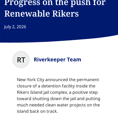
Progress on the push for
Renewable Rikers​​​​‌ ‍ ​‍​‍‌‍ ‌ ​‍‌‍‍‌‌‍‌ ‌‍‍‌‌‍ ‍​‍​‍​ ‍‍​‍​‍‌ ​ ‌‍​‌‌‍ ‍‌‍‍‌‌ ‌​‌ ‍‌​‍ ‍‌‍‍‌‌‍ ​‍​‍​‍ ​​‍​‍‌‍‍​‌ ​‍‌‍‌‌‌‍‌‍​‍​‍​ ‍‍​‍​‍‌‍‍​‌ ‌​‌ ‌​‌ ​​‌ ​ ​ ‍‍​‍ ​‍ ‌‍​ ‌‍ ‌‌ ​ ​‍ ‍‌‍ ‌‌‍​‌‌‍‍‌‌‍ ‍​‍ ‍​ ​‍​ ​​​ ​‍​ ‌​‌ ​‍‌‍‌‌‌‍‌​‌‍‌‌‌ ​ ‌‍‍‌‌‍‌ ‌‍ ‍​‍ ‍‌ ​‍‌‍‍‌‌ ‌‍‌‍‌‌‌ ​‍‌‍‍ ‌‍‌‌‌‍‌‌‌ ​​‌‍‌‌‌ ​‍​‍ ‍‌‍ ‌ ​‍‌‍‌ ​‍ ‌‍‍‌‌‍ ‍‌ ‌​‌‍‌‌‌‍ ‍‌ ‌​​‍ ‌‍‌‌‌‍‌​‌‍‍‌‌ ‌​​‍ ‌‍ ‌‌‍ ‌‍‌​‌‍‌‌​ ‌‌ ​​‌ ​‍‌‍‌‌‌ ​ ‌‍‌‌‌‍ ‍‌ ‌​‌‍​‌‌ ‌​‌‍‍‌‌‍ ‌‍ ‍​ ‍ ‌‍‍‌‌‍‌​​ ‌‌‍​ ​ ​‍​ ‌​​ ‌‌​ ‌‌​ ​‍‌‍​‍​ ​​​‍ ‌​ ‌​​ ‌​​ ‍​‌‍‌‍​‍ ‌​ ‌​​ ‌ ​ ​‍‌‍​‍​‍ ‌‌‍​‌‌‍​‍​ ​‌​ ‍‌​‍ ‌‌‍‌​​ ‌‍‌‍​ ‌‍​‌‌‍​‍‌‍​‍‌‍‌‍‌‍​‌‌‍​‌‌‍‌‍‌‍​ ​ ​ ​ ‍ ‌ ‌​‌ ‍‌‌ ​​‌‍‌‌​ ‌‌‍​‌‌ ​‍‌ ‌​‌‍‍‌‌‍​ ‌‍ ​‌‍‌‌​ ‍ ‌ ​​‌‍​‌‌ ‌​‌‍‍​​ ‌‌ ‌​‌‍‍‌‌ ‌​‌‍ ​‌‍‌‌​ ‌‍​‍‌‍​‌‌ ​ ‌‍‌‌‌‌‌‌‌ ​‍‌‍ ​​ ‌‌‍‍​‌ ‌​‌ ‌​‌ ​​‌ ​ ​‍‌‌​ ​ ‌​​‌​‍‌‌​ ​‍‌​‌‍​‍‌‌​ ​‍‌​‌‍‌‍​ ‌‍ ‌‌ ​ ​‍ ‍‌‍ ‌‌‍​‌‌‍‍‌‌‍ ‍​‍ ‍​ ​‍​ ​​​ ​‍​ ‌​‌ ​‍‌‍‌‌‌‍‌​‌‍‌‌‌ ​ ‌‍‍‌‌‍‌ ‌‍ ‍​‍ ‍‌ ​‍‌‍‍‌‌ ‌‍‌‍‌‌‌ ​‍‌‍‍ ‌‍‌‌‌‍‌‌‌ ​​‌‍‌‌‌ ​‍​‍ ‍‌‍ ‌ ​‍‌‍‌ ​‍‌‍‌‍‍‌‌‍‌​​ ‌‌‍​ ​ ​‍​ ‌​​ ‌‌​ ‌‌​ ​‍‌‍​‍​ ​​​‍ ‌​ ‌​​ ‌​​ ‍​‌‍‌‍​‍ ‌​ ‌​​ ‌ ​ ​‍‌‍​‍​‍ ‌‌‍​‌‌‍​‍​ ​‌​ ‍‌​‍ ‌‌‍‌​​ ‌‍‌‍​ ‌‍​‌‌‍​‍‌‍​‍‌‍‌‍‌‍​‌‌‍​‌‌‍‌‍‌‍​ ​ ​ ​‍‌‍‌ ‌​‌ ‍‌‌ ​​‌‍‌‌​ ‌‌‍​‌‌ ​‍‌ ‌​‌‍‍‌‌‍​ ‌‍ ​‌‍‌‌​‍‌‍‌ ​​‌‍​‌‌ ‌​‌‍‍​​ ‌‌ ‌​‌‍‍‌‌ ‌​‌‍ ​‌‍‌‌​‍‌‍‌ ​​‌‍‌‌‌ ​‍‌ ​ ‌ ​​‌‍‌‌‌‍​ ‌ ‌​‌‍‍‌‌ ‌‍‌‍‌‌​ ‌‌ ​​‌ ‌‌‌‍​‍‌‍ ​‌‍‍‌‌ ​ ‌‍‍​‌‍‌‌‌‍‌​​‍​‍‌ ‌
July 2, 2026
RT
Riverkeeper Team
New York City announced the permanent
closure of a detention facility inside the
Rikers Island jail complex, a positive step
toward shutting down the jail and putting
much needed clean water projects on the
island back on track.