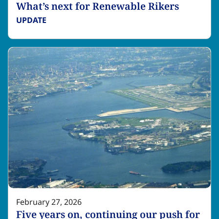
What’s next for Renewable Rikers​​​​‌ ‍ ​‍​‍‌‍ ‌ ​‍‌‍‍‌‌‍‌ ‌‍‍‌‌‍ ‍​‍​‍​ ‍‍​‍​‍‌ ​ ‌‍​‌‌‍ ‍‌‍‍‌‌ ‌​‌ ‍‌​‍ ‍‌‍‍‌‌‍ ​‍​‍​‍ ​​‍​‍‌‍‍​‌ ​‍‌‍‌‌‌‍‌‍​‍​‍​ ‍‍​‍​‍‌‍‍​‌ ‌​‌ ‌​‌ ​​‌ ​ ​ ‍‍​‍ ​‍ ‌‍​ ‌‍ ‌‌ ​ ​‍ ‍‌‍ ‌‌‍​‌‌‍‍‌‌‍ ‍​‍ ‍​ ​‍​ ​​​ ​‍​ ‌​‌ ​‍‌‍‌‌‌‍‌​‌‍‌‌‌ ​ ‌‍‍‌‌‍‌ ‌‍ ‍​‍ ‍‌ ​‍‌‍‍‌‌ ‌‍‌‍‌‌‌ ​‍‌‍‍ ‌‍‌‌‌‍‌‌‌ ​​‌‍‌‌‌ ​‍​‍ ‍‌‍ ‌ ​‍‌‍‌ ​‍ ‌‍‍‌‌‍ ‍‌ ‌​‌‍‌‌‌‍ ‍‌ ‌​​‍ ‌‍‌‌‌‍‌​‌‍‍‌‌ ‌​​‍ ‌‍ ‌‌‍ ‌‍‌​‌‍‌‌​ ‌‌ ​​‌ ​‍‌‍‌‌‌ ​ ‌‍‌‌‌‍ ‍‌ ‌​‌‍​‌‌ ‌​‌‍‍‌‌‍ ‌‍ ‍​ ‍ ‌‍‍‌‌‍‌​​ ‌​ ‌​​ ​ ‌‍​‍‌‍​ ​ ‌​​ ​ ​ ​ ​ ​​​‍ ‌​ ‌ ‌‍‌​​ ​‌‌‍‌‌​‍ ‌​ ‌​‌‍​‌​ ‌ ‌‍​ ​‍ ‌​ ‍‌​ ​​​ ‌‌‌‍​‍​‍ ‌​ ‍​‌‍​ ​ ‌ ​ ‌ ​ ‌‍​ ‌ ​ ‍‌‌‍​ ​ ‌‍​ ‌‍​ ‍​​ ‌‌​ ‍ ‌ ‌​‌ ‍‌‌ ​​‌‍‌‌​ ‌‌‍​‌‌ ​‍‌ ‌​‌‍‍‌‌‍​ ‌‍ ​‌‍‌‌​ ‍ ‌ ​​‌‍​‌‌ ‌​‌‍‍​​ ‌‌ ‌​‌‍‍‌‌ ‌​‌‍ ​‌‍‌‌​ ‌‍​‍‌‍​‌‌ ​ ‌‍‌‌‌‌‌‌‌ ​‍‌‍ ​​ ‌‌‍‍​‌ ‌​‌ ‌​‌ ​​‌ ​ ​‍‌‌​ ​ ‌​​‌​‍‌‌​ ​‍‌​‌‍​‍‌‌​ ​‍‌​‌‍‌‍​ ‌‍ ‌‌ ​ ​‍ ‍‌‍ ‌‌‍​‌‌‍‍‌‌‍ ‍​‍ ‍​ ​‍​ ​​​ ​‍​ ‌​‌ ​‍‌‍‌‌‌‍‌​‌‍‌‌‌ ​ ‌‍‍‌‌‍‌ ‌‍ ‍​‍ ‍‌ ​‍‌‍‍‌‌ ‌‍‌‍‌‌‌ ​‍‌‍‍ ‌‍‌‌‌‍‌‌‌ ​​‌‍‌‌‌ ​‍​‍ ‍‌‍ ‌ ​‍‌‍‌ ​‍‌‍‌‍‍‌‌‍‌​​ ‌​ ‌​​ ​ ‌‍​‍‌‍​ ​ ‌​​ ​ ​ ​ ​ ​​​‍ ‌​ ‌ ‌‍‌​​ ​‌‌‍‌‌​‍ ‌​ ‌​‌‍​‌​ ‌ ‌‍​ ​‍ ‌​ ‍‌​ ​​​ ‌‌‌‍​‍​‍ ‌​ ‍​‌‍​ ​ ‌ ​ ‌ ​ ‌‍​ ‌ ​ ‍‌‌‍​ ​ ‌‍​ ‌‍​ ‍​​ ‌‌​‍‌‍‌ ‌​‌ ‍‌‌ ​​‌‍‌‌​ ‌‌‍​‌‌ ​‍‌ ‌​‌‍‍‌‌‍​ ‌‍ ​‌‍‌‌​‍‌‍‌ ​​‌‍​‌‌ ‌​‌‍‍​​ ‌‌ ‌​‌‍‍‌‌ ‌​‌‍ ​‌‍‌‌​‍‌‍‌ ​​‌‍‌‌‌ ​‍‌ ​ ‌ ​​‌‍‌‌‌‍​ ‌ ‌​‌‍‍‌‌ ‌‍‌‍‌‌​ ‌‌ ​​‌ ‌‌‌‍​‍‌‍ ​‌‍‍‌‌ ​ ‌‍‍​‌‍‌‌‌‍‌​​‍​‍‌ ‌
UPDATE​​​​‌ ‍ ​‍​‍‌‍ ‌ ​‍‌‍‍‌‌‍‌ ‌‍‍‌‌‍ ‍​‍​‍​ ‍‍​‍​‍‌ ​ ‌‍​‌‌‍ ‍‌‍‍‌‌ ‌​‌ ‍‌​‍ ‍‌‍‍‌‌‍ ​‍​‍​‍ ​​‍​‍‌‍‍​‌ ​‍‌‍‌‌‌‍‌‍​‍​‍​ ‍‍​‍​‍‌‍‍​‌ ‌​‌ ‌​‌ ​​‌ ​ ​ ‍‍​‍ ​‍ ‌‍​ ‌‍ ‌‌ ​ ​‍ ‍‌‍ ‌‌‍​‌‌‍‍‌‌‍ ‍​‍ ‍​ ​‍​ ​​​ ​‍​ ‌​‌ ​‍‌‍‌‌‌‍‌​‌‍‌‌‌ ​ ‌‍‍‌‌‍‌ ‌‍ ‍​‍ ‍‌ ​‍‌‍‍‌‌ ‌‍‌‍‌‌‌ ​‍‌‍‍ ‌‍‌‌‌‍‌‌‌ ​​‌‍‌‌‌ ​‍​‍ ‍‌‍ ‌ ​‍‌‍‌ ​‍ ‌‍‍‌‌‍ ‍‌ ‌​‌‍‌‌‌‍ ‍‌ ‌​​‍ ‌‍‌‌‌‍‌​‌‍‍‌‌ ‌​​‍ ‌‍ ‌‌‍ ‌‍‌​‌‍‌‌​ ‌‌ ​​‌ ​‍‌‍‌‌‌ ​ ‌‍‌‌‌‍ ‍‌ ‌​‌‍​‌‌ ‌​‌‍‍‌‌‍ ‌‍ ‍​ ‍ ‌‍‍‌‌‍‌​​ ‌​ ‌‍‌‍​‍​ ‌‌‌‍‌‌​ ‌‍​ ​ ‌‍‌‍‌‍‌‍​‍ ‌​ ​‌​ ‌​​ ‌‍​ ‌ ​‍ ‌​ ‌​​ ‌‌‌‍​‌​ ​‌​‍ ‌‌‍​‌‌‍​‌​ ​​‌‍​‌​‍ ‌​ ​ ​ ​‌‌‍‌‌‌‍​‍​ ‌​​ ​‍‌‍‌‍​ ‍‌​ ​‍​ ​ ​ ‌ ​ ‍‌​ ‍ ‌ ‌​‌ ‍‌‌ ​​‌‍‌‌​ ‌‌‍​ ‌‍​‌‌ ‌​‌‍‌‌‌‍‌ ‌‍ ‌ ​‍‌ ‍‌​ ‍ ‌ ​​‌‍​‌‌ ‌​‌‍‍​​ ‌‌‍ ‍‌‍​‌‌‍ ‌‌‍‌‌​ ‌‍​‍‌‍​‌‌ ​ ‌‍‌‌‌‌‌‌‌ ​‍‌‍ ​​ ‌‌‍‍​‌ ‌​‌ ‌​‌ ​​‌ ​ ​‍‌‌​ ​ ‌​​‌​‍‌‌​ ​‍‌​‌‍​‍‌‌​ ​‍‌​‌‍‌‍​ ‌‍ ‌‌ ​ ​‍ ‍‌‍ ‌‌‍​‌‌‍‍‌‌‍ ‍​‍ ‍​ ​‍​ ​​​ ​‍​ ‌​‌ ​‍‌‍‌‌‌‍‌​‌‍‌‌‌ ​ ‌‍‍‌‌‍‌ ‌‍ ‍​‍ ‍‌ ​‍‌‍‍‌‌ ‌‍‌‍‌‌‌ ​‍‌‍‍ ‌‍‌‌‌‍‌‌‌ ​​‌‍‌‌‌ ​‍​‍ ‍‌‍ ‌ ​‍‌‍‌ ​‍‌‍‌‍‍‌‌‍‌​​ ‌​ ‌‍‌‍​‍​ ‌‌‌‍‌‌​ ‌‍​ ​ ‌‍‌‍‌‍‌‍​‍ ‌​ ​‌​ ‌​​ ‌‍​ ‌ ​‍ ‌​ ‌​​ ‌‌‌‍​‌​ ​‌​‍ ‌‌‍​‌‌‍​‌​ ​​‌‍​‌​‍ ‌​ ​ ​ ​‌‌‍‌‌‌‍​‍​ ‌​​ ​‍‌‍‌‍​ ‍‌​ ​‍​ ​ ​ ‌ ​ ‍‌​‍‌‍‌ ‌​‌ ‍‌‌ ​​‌‍‌‌​ ‌‌‍​ ‌‍​‌‌ ‌​‌‍‌‌‌‍‌ ‌‍ ‌ ​‍‌ ‍‌​‍‌‍‌ ​​‌‍​‌‌ ‌​‌‍‍​​ ‌‌‍ ‍‌‍​‌‌‍ ‌‌‍‌‌​‍‌‍‌ ​​‌‍‌‌‌ ​‍‌ ​ ‌ ​​‌‍‌‌‌‍​ ‌ ‌​‌‍‍‌‌ ‌‍‌‍‌‌​ ‌‌ ​​‌ ‌‌‌‍​‍‌‍ ​‌‍‍‌‌ ​ ‌‍‍​‌‍‌‌‌‍‌​​‍​‍‌ ‌
February 27, 2026
Five years on, continuing our push for