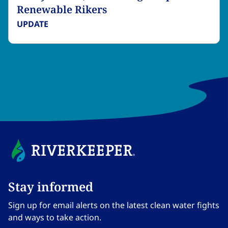
Renewable Rikers​​​​‌ ‍ ​‍​‍‌‍ ‌ ​‍‌‍‍‌‌‍‌ ‌‍‍‌‌‍ ‍​‍​‍​ ‍‍​‍​‍‌ ​ ‌‍​‌‌‍ ‍‌‍‍‌‌ ‌​‌ ‍‌​‍ ‍‌‍‍‌‌‍ ​‍​‍​‍ ​​‍​‍‌‍‍​‌ ​‍‌‍‌‌‌‍‌‍​‍​‍​ ‍‍​‍​‍‌‍‍​‌ ‌​‌ ‌​‌ ​​‌ ​ ​ ‍‍​‍ ​‍ ‌‍​ ‌‍ ‌‌ ​ ​‍ ‍‌‍ ‌‌‍​‌‌‍‍‌‌‍ ‍​‍ ‍​ ​‍​ ​​​ ​‍​ ‌​‌ ​‍‌‍‌‌‌‍‌​‌‍‌‌‌ ​ ‌‍‍‌‌‍‌ ‌‍ ‍​‍ ‍‌ ​‍‌‍‍‌‌ ‌‍‌‍‌‌‌ ​‍‌‍‍ ‌‍‌‌‌‍‌‌‌ ​​‌‍‌‌‌ ​‍​‍ ‍‌‍ ‌ ​‍‌‍‌ ​‍ ‌‍‍‌‌‍ ‍‌ ‌​‌‍‌‌‌‍ ‍‌ ‌​​‍ ‌‍‌‌‌‍‌​‌‍‍‌‌ ‌​​‍ ‌‍ ‌‌‍ ‌‍‌​‌‍‌‌​ ‌‌ ​​‌ ​‍‌‍‌‌‌ ​ ‌‍‌‌‌‍ ‍‌ ‌​‌‍​‌‌ ‌​‌‍‍‌‌‍ ‌‍ ‍​ ‍ ‌‍‍‌‌‍‌​​ ‌​ ​ ​ ‌ ​ ​‌​ ‌​‌‍‌‍​ ​‍​ ​ ​ ‍‌​‍ ‌​ ‌ ​ ​‍​ ​ ‌‍​‌​‍ ‌​ ‌​​ ‍​​ ‌​​ ‍​​‍ ‌‌‍​‍​ ‌‍​ ​‌​ ​ ​‍ ‌​ ​ ‌‍​‌​ ‍​​ ‌‌​ ​ ‌‍‌‌‌‍​‌​ ​​‌‍‌‌​ ‍‌‌‍‌‍‌‍​ ​ ‍ ‌ ‌​‌ ‍‌‌ ​​‌‍‌‌​ ‌‌‍​‌‌ ​‍‌ ‌​‌‍‍‌‌‍​ ‌‍ ​‌‍‌‌​ ‍ ‌ ​​‌‍​‌‌ ‌​‌‍‍​​ ‌‌ ‌​‌‍‍‌‌ ‌​‌‍ ​‌‍‌‌​ ‌‍​‍‌‍​‌‌ ​ ‌‍‌‌‌‌‌‌‌ ​‍‌‍ ​​ ‌‌‍‍​‌ ‌​‌ ‌​‌ ​​‌ ​ ​‍‌‌​ ​ ‌​​‌​‍‌‌​ ​‍‌​‌‍​‍‌‌​ ​‍‌​‌‍‌‍​ ‌‍ ‌‌ ​ ​‍ ‍‌‍ ‌‌‍​‌‌‍‍‌‌‍ ‍​‍ ‍​ ​‍​ ​​​ ​‍​ ‌​‌ ​‍‌‍‌‌‌‍‌​‌‍‌‌‌ ​ ‌‍‍‌‌‍‌ ‌‍ ‍​‍ ‍‌ ​‍‌‍‍‌‌ ‌‍‌‍‌‌‌ ​‍‌‍‍ ‌‍‌‌‌‍‌‌‌ ​​‌‍‌‌‌ ​‍​‍ ‍‌‍ ‌ ​‍‌‍‌ ​‍‌‍‌‍‍‌‌‍‌​​ ‌​ ​ ​ ‌ ​ ​‌​ ‌​‌‍‌‍​ ​‍​ ​ ​ ‍‌​‍ ‌​ ‌ ​ ​‍​ ​ ‌‍​‌​‍ ‌​ ‌​​ ‍​​ ‌​​ ‍​​‍ ‌‌‍​‍​ ‌‍​ ​‌​ ​ ​‍ ‌​ ​ ‌‍​‌​ ‍​​ ‌‌​ ​ ‌‍‌‌‌‍​‌​ ​​‌‍‌‌​ ‍‌‌‍‌‍‌‍​ ​‍‌‍‌ ‌​‌ ‍‌‌ ​​‌‍‌‌​ ‌‌‍​‌‌ ​‍‌ ‌​‌‍‍‌‌‍​ ‌‍ ​‌‍‌‌​‍‌‍‌ ​​‌‍​‌‌ ‌​‌‍‍​​ ‌‌ ‌​‌‍‍‌‌ ‌​‌‍ ​‌‍‌‌​‍‌‍‌ ​​‌‍‌‌‌ ​‍‌ ​ ‌ ​​‌‍‌‌‌‍​ ‌ ‌​‌‍‍‌‌ ‌‍‌‍‌‌​ ‌‌ ​​‌ ‌‌‌‍​‍‌‍ ​‌‍‍‌‌ ​ ‌‍‍​‌‍‌‌‌‍‌​​‍​‍‌ ‌
UPDATE​​​​‌ ‍ ​‍​‍‌‍ ‌ ​‍‌‍‍‌‌‍‌ ‌‍‍‌‌‍ ‍​‍​‍​ ‍‍​‍​‍‌ ​ ‌‍​‌‌‍ ‍‌‍‍‌‌ ‌​‌ ‍‌​‍ ‍‌‍‍‌‌‍ ​‍​‍​‍ ​​‍​‍‌‍‍​‌ ​‍‌‍‌‌‌‍‌‍​‍​‍​ ‍‍​‍​‍‌‍‍​‌ ‌​‌ ‌​‌ ​​‌ ​ ​ ‍‍​‍ ​‍ ‌‍​ ‌‍ ‌‌ ​ ​‍ ‍‌‍ ‌‌‍​‌‌‍‍‌‌‍ ‍​‍ ‍​ ​‍​ ​​​ ​‍​ ‌​‌ ​‍‌‍‌‌‌‍‌​‌‍‌‌‌ ​ ‌‍‍‌‌‍‌ ‌‍ ‍​‍ ‍‌ ​‍‌‍‍‌‌ ‌‍‌‍‌‌‌ ​‍‌‍‍ ‌‍‌‌‌‍‌‌‌ ​​‌‍‌‌‌ ​‍​‍ ‍‌‍ ‌ ​‍‌‍‌ ​‍ ‌‍‍‌‌‍ ‍‌ ‌​‌‍‌‌‌‍ ‍‌ ‌​​‍ ‌‍‌‌‌‍‌​‌‍‍‌‌ ‌​​‍ ‌‍ ‌‌‍ ‌‍‌​‌‍‌‌​ ‌‌ ​​‌ ​‍‌‍‌‌‌ ​ ‌‍‌‌‌‍ ‍‌ ‌​‌‍​‌‌ ‌​‌‍‍‌‌‍ ‌‍ ‍​ ‍ ‌‍‍‌‌‍‌​​ ‌​ ‌‍‌‍​‍​ ‌‌‌‍‌‌​ ‌‍​ ​ ‌‍‌‍‌‍‌‍​‍ ‌​ ​‌​ ‌​​ ‌‍​ ‌ ​‍ ‌​ ‌​​ ‌‌‌‍​‌​ ​‌​‍ ‌‌‍​‌‌‍​‌​ ​​‌‍​‌​‍ ‌​ ​ ​ ​‌‌‍‌‌‌‍​‍​ ‌​​ ​‍‌‍‌‍​ ‍‌​ ​‍​ ​ ​ ‌ ​ ‍‌​ ‍ ‌ ‌​‌ ‍‌‌ ​​‌‍‌‌​ ‌‌‍​ ‌‍​‌‌ ‌​‌‍‌‌‌‍‌ ‌‍ ‌ ​‍‌ ‍‌​ ‍ ‌ ​​‌‍​‌‌ ‌​‌‍‍​​ ‌‌‍ ‍‌‍​‌‌‍ ‌‌‍‌‌​ ‌‍​‍‌‍​‌‌ ​ ‌‍‌‌‌‌‌‌‌ ​‍‌‍ ​​ ‌‌‍‍​‌ ‌​‌ ‌​‌ ​​‌ ​ ​‍‌‌​ ​ ‌​​‌​‍‌‌​ ​‍‌​‌‍​‍‌‌​ ​‍‌​‌‍‌‍​ ‌‍ ‌‌ ​ ​‍ ‍‌‍ ‌‌‍​‌‌‍‍‌‌‍ ‍​‍ ‍​ ​‍​ ​​​ ​‍​ ‌​‌ ​‍‌‍‌‌‌‍‌​‌‍‌‌‌ ​ ‌‍‍‌‌‍‌ ‌‍ ‍​‍ ‍‌ ​‍‌‍‍‌‌ ‌‍‌‍‌‌‌ ​‍‌‍‍ ‌‍‌‌‌‍‌‌‌ ​​‌‍‌‌‌ ​‍​‍ ‍‌‍ ‌ ​‍‌‍‌ ​‍‌‍‌‍‍‌‌‍‌​​ ‌​ ‌‍‌‍​‍​ ‌‌‌‍‌‌​ ‌‍​ ​ ‌‍‌‍‌‍‌‍​‍ ‌​ ​‌​ ‌​​ ‌‍​ ‌ ​‍ ‌​ ‌​​ ‌‌‌‍​‌​ ​‌​‍ ‌‌‍​‌‌‍​‌​ ​​‌‍​‌​‍ ‌​ ​ ​ ​‌‌‍‌‌‌‍​‍​ ‌​​ ​‍‌‍‌‍​ ‍‌​ ​‍​ ​ ​ ‌ ​ ‍‌​‍‌‍‌ ‌​‌ ‍‌‌ ​​‌‍‌‌​ ‌‌‍​ ‌‍​‌‌ ‌​‌‍‌‌‌‍‌ ‌‍ ‌ ​‍‌ ‍‌​‍‌‍‌ ​​‌‍​‌‌ ‌​‌‍‍​​ ‌‌‍ ‍‌‍​‌‌‍ ‌‌‍‌‌​‍‌‍‌ ​​‌‍‌‌‌ ​‍‌ ​ ‌ ​​‌‍‌‌‌‍​ ‌ ‌​‌‍‍‌‌ ‌‍‌‍‌‌​ ‌‌ ​​‌ ‌‌‌‍​‍‌‍ ​‌‍‍‌‌ ​ ‌‍‍​‌‍‌‌‌‍‌​​‍​‍‌ ‌
Stay informed​​​​‌ ‍ ​‍​‍‌‍ ‌ ​‍‌‍‍‌‌‍‌ ‌‍‍‌‌‍ ‍​‍​‍​ ‍‍​‍​‍‌ ​ ‌‍​‌‌‍ ‍‌‍‍‌‌ ‌​‌ ‍‌​‍ ‍‌‍‍‌‌‍ ​‍​‍​‍ ​​‍​‍‌‍‍​‌ ​‍‌‍‌‌‌‍‌‍​‍​‍​ ‍‍​‍​‍‌‍‍​‌ ‌​‌ ‌​‌ ​​‌ ​ ​ ‍‍​‍ ​‍ ‌‍​ ‌‍ ‌‌ ​ ​‍ ‍‌‍ ‌‌‍​‌‌‍‍‌‌‍ ‍​‍ ‍​ ​‍​ ​​​ ​‍​ ‌​‌ ​‍‌‍‌‌‌‍‌​‌‍‌‌‌ ​ ‌‍‍‌‌‍‌ ‌‍ ‍​‍ ‍‌ ​‍‌‍‍‌‌ ‌‍‌‍‌‌‌ ​‍‌‍‍ ‌‍‌‌‌‍‌‌‌ ​​‌‍‌‌‌ ​‍​‍ ‍‌‍ ‌ ​‍‌‍‌ ​‍ ‌‍‍‌‌‍ ‍‌ ‌​‌‍‌‌‌‍ ‍‌ ‌​​‍ ‌‍‌‌‌‍‌​‌‍‍‌‌ ‌​​‍ ‌‍ ‌‌‍ ‌‍‌​‌‍‌‌​ ‌‌ ​​‌ ​‍‌‍‌‌‌ ​ ‌‍‌‌‌‍ ‍‌ ‌​‌‍​‌‌ ‌​‌‍‍‌‌‍ ‌‍ ‍​ ‍ ‌‍‍‌‌‍‌​​ ‌‌‍‌‍‌‍ ‌‍ ‌ ‌​‌‍‌‌‌ ​‍​ ‍ ‌ ‌​‌ ‍‌‌ ​​‌‍‌‌​ ‌‌‍‌‍‌‍ ‌‍ ‌ ‌​‌‍‌‌‌ ​‍​ ‍ ‌ ​​‌‍​‌‌ ‌​‌‍‍​​ ‌‌‍ ‍‌‍‌‌‌ ‌ ‌ ​ ‌‍ ​‌‍‌‌‌ ‌​‌ ‌​‌‍‌‌‌ ​‍​‍ ‍‌ ‌​‌‍‍‌‌ ‌​‌‍ ​‌‍‌‌​ ‌‍​‍‌‍​‌‌ ​ ‌‍‌‌‌‌‌‌‌ ​‍‌‍ ​​ ‌‌‍‍​‌ ‌​‌ ‌​‌ ​​‌ ​ ​‍‌‌​ ​ ‌​​‌​‍‌‌​ ​‍‌​‌‍​‍‌‌​ ​‍‌​‌‍‌‍​ ‌‍ ‌‌ ​ ​‍ ‍‌‍ ‌‌‍​‌‌‍‍‌‌‍ ‍​‍ ‍​ ​‍​ ​​​ ​‍​ ‌​‌ ​‍‌‍‌‌‌‍‌​‌‍‌‌‌ ​ ‌‍‍‌‌‍‌ ‌‍ ‍​‍ ‍‌ ​‍‌‍‍‌‌ ‌‍‌‍‌‌‌ ​‍‌‍‍ ‌‍‌‌‌‍‌‌‌ ​​‌‍‌‌‌ ​‍​‍ ‍‌‍ ‌ ​‍‌‍‌ ​‍‌‍‌‍‍‌‌‍‌​​ ‌‌‍‌‍‌‍ ‌‍ ‌ ‌​‌‍‌‌‌ ​‍​‍‌‍‌ ‌​‌ ‍‌‌ ​​‌‍‌‌​ ‌‌‍‌‍‌‍ ‌‍ ‌ ‌​‌‍‌‌‌ ​‍​‍‌‍‌ ​​‌‍​‌‌ ‌​‌‍‍​​ ‌‌‍ ‍‌‍‌‌‌ ‌ ‌ ​ ‌‍ ​‌‍‌‌‌ ‌​‌ ‌​‌‍‌‌‌ ​‍​‍ ‍‌ ‌​‌‍‍‌‌ ‌​‌‍ ​‌‍‌‌​‍‌‍‌ ​​‌‍‌‌‌ ​‍‌ ​ ‌ ​​‌‍‌‌‌‍​ ‌ ‌​‌‍‍‌‌ ‌‍‌‍‌‌​ ‌‌ ​​‌ ‌‌‌‍​‍‌‍ ​‌‍‍‌‌ ​ ‌‍‍​‌‍‌‌‌‍‌​​‍​‍‌ ‌
Sign up for email alerts on the latest clean water fights
and ways to take action.​​​​‌ ‍ ​‍​‍‌‍ ‌ ​‍‌‍‍‌‌‍‌ ‌‍‍‌‌‍ ‍​‍​‍​ ‍‍​‍​‍‌ ​ ‌‍​‌‌‍ ‍‌‍‍‌‌ ‌​‌ ‍‌​‍ ‍‌‍‍‌‌‍ ​‍​‍​‍ ​​‍​‍‌‍‍​‌ ​‍‌‍‌‌‌‍‌‍​‍​‍​ ‍‍​‍​‍‌‍‍​‌ ‌​‌ ‌​‌ ​​‌ ​ ​ ‍‍​‍ ​‍ ‌‍​ ‌‍ ‌‌ ​ ​‍ ‍‌‍ ‌‌‍​‌‌‍‍‌‌‍ ‍​‍ ‍​ ​‍​ ​​​ ​‍​ ‌​‌ ​‍‌‍‌‌‌‍‌​‌‍‌‌‌ ​ ‌‍‍‌‌‍‌ ‌‍ ‍​‍ ‍‌ ​‍‌‍‍‌‌ ‌‍‌‍‌‌‌ ​‍‌‍‍ ‌‍‌‌‌‍‌‌‌ ​​‌‍‌‌‌ ​‍​‍ ‍‌‍ ‌ ​‍‌‍‌ ​‍ ‌‍‍‌‌‍ ‍‌ ‌​‌‍‌‌‌‍ ‍‌ ‌​​‍ ‌‍‌‌‌‍‌​‌‍‍‌‌ ‌​​‍ ‌‍ ‌‌‍ ‌‍‌​‌‍‌‌​ ‌‌ ​​‌ ​‍‌‍‌‌‌ ​ ‌‍‌‌‌‍ ‍‌ ‌​‌‍​‌‌ ‌​‌‍‍‌‌‍ ‌‍ ‍​ ‍ ‌‍‍‌‌‍‌​​ ‌‌‍‌‍‌‍ ‌‍ ‌ ‌​‌‍‌‌‌ ​‍​ ‍ ‌ ‌​‌ ‍‌‌ ​​‌‍‌‌​ ‌‌‍‌‍‌‍ ‌‍ ‌ ‌​‌‍‌‌‌ ​‍​ ‍ ‌ ​​‌‍​‌‌ ‌​‌‍‍​​ ‌‌‍ ‍‌‍‌‌‌ ‌ ‌ ​ ‌‍ ​‌‍‌‌‌ ‌​‌ ‌​‌‍‌‌‌ ​‍​‍ ‍‌‍‌​‌‍‌‌‌ ​ ‌‍​ ‌ ​‍‌‍‍‌‌ ​​‌ ‌​‌‍‍‌‌‍ ‌‍ ‍​ ‌‍​‍‌‍​‌‌ ​ ‌‍‌‌‌‌‌‌‌ ​‍‌‍ ​​ ‌‌‍‍​‌ ‌​‌ ‌​‌ ​​‌ ​ ​‍‌‌​ ​ ‌​​‌​‍‌‌​ ​‍‌​‌‍​‍‌‌​ ​‍‌​‌‍‌‍​ ‌‍ ‌‌ ​ ​‍ ‍‌‍ ‌‌‍​‌‌‍‍‌‌‍ ‍​‍ ‍​ ​‍​ ​​​ ​‍​ ‌​‌ ​‍‌‍‌‌‌‍‌​‌‍‌‌‌ ​ ‌‍‍‌‌‍‌ ‌‍ ‍​‍ ‍‌ ​‍‌‍‍‌‌ ‌‍‌‍‌‌‌ ​‍‌‍‍ ‌‍‌‌‌‍‌‌‌ ​​‌‍‌‌‌ ​‍​‍ ‍‌‍ ‌ ​‍‌‍‌ ​‍‌‍‌‍‍‌‌‍‌​​ ‌‌‍‌‍‌‍ ‌‍ ‌ ‌​‌‍‌‌‌ ​‍​‍‌‍‌ ‌​‌ ‍‌‌ ​​‌‍‌‌​ ‌‌‍‌‍‌‍ ‌‍ ‌ ‌​‌‍‌‌‌ ​‍​‍‌‍‌ ​​‌‍​‌‌ ‌​‌‍‍​​ ‌‌‍ ‍‌‍‌‌‌ ‌ ‌ ​ ‌‍ ​‌‍‌‌‌ ‌​‌ ‌​‌‍‌‌‌ ​‍​‍ ‍‌‍‌​‌‍‌‌‌ ​ ‌‍​ ‌ ​‍‌‍‍‌‌ ​​‌ ‌​‌‍‍‌‌‍ ‌‍ ‍​‍‌‍‌ ​​‌‍‌‌‌ ​‍‌ ​ ‌ ​​‌‍‌‌‌‍​ ‌ ‌​‌‍‍‌‌ ‌‍‌‍‌‌​ ‌‌ ​​‌ ‌‌‌‍​‍‌‍ ​‌‍‍‌‌ ​ ‌‍‍​‌‍‌‌‌‍‌​​‍​‍‌ ‌