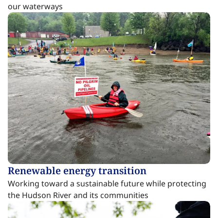
our waterways​​​​‌ ‍ ​‍​‍‌‍ ‌ ​‍‌‍‍‌‌‍‌ ‌‍‍‌‌‍ ‍​‍​‍​ ‍‍​‍​‍‌ ​ ‌‍​‌‌‍ ‍‌‍‍‌‌ ‌​‌ ‍‌​‍ ‍‌‍‍‌‌‍ ​‍​‍​‍ ​​‍​‍‌‍‍​‌ ​‍‌‍‌‌‌‍‌‍​‍​‍​ ‍‍​‍​‍‌‍‍​‌ ‌​‌ ‌​‌ ​​‌ ​ ​ ‍‍​‍ ​‍ ‌‍​ ‌‍ ‌‌ ​ ​‍ ‍‌‍ ‌‌‍​‌‌‍‍‌‌‍ ‍​‍ ‍​ ​‍​ ​​​ ​‍​ ‌​‌ ​‍‌‍‌‌‌‍‌​‌‍‌‌‌ ​ ‌‍‍‌‌‍‌ ‌‍ ‍​‍ ‍‌ ​‍‌‍‍‌‌ ‌‍‌‍‌‌‌ ​‍‌‍‍ ‌‍‌‌‌‍‌‌‌ ​​‌‍‌‌‌ ​‍​‍ ‍‌‍ ‌ ​‍‌‍‌ ​‍ ‌‍‍‌‌‍ ‍‌ ‌​‌‍‌‌‌‍ ‍‌ ‌​​‍ ‌‍‌‌‌‍‌​‌‍‍‌‌ ‌​​‍ ‌‍ ‌‌‍ ‌‍‌​‌‍‌‌​ ‌‌ ​​‌ ​‍‌‍‌‌‌ ​ ‌‍‌‌‌‍ ‍‌ ‌​‌‍​‌‌ ‌​‌‍‍‌‌‍ ‌‍ ‍​ ‍ ‌‍‍‌‌‍‌​​ ‌‌‍‌‌​ ‍‌​ ‌‍​ ‌​‌‍​‌​ ‌‍‌‍​ ‌‍‌‍​‍ ‌‌‍​‍​ ‌ ​ ‍‌​ ​​​‍ ‌​ ‌​​ ‍​‌‍​ ​ ‌‍​‍ ‌​ ‍​​ ‍​​ ‌‍​ ‌‍​‍ ‌​ ‌‍​ ‌​‌‍‌​​ ‌ ​ ‌‍‌‍‌‍​ ‌ ​ ‍‌​ ‌‌​ ‍​​ ‍‌​ ​‌​ ‍ ‌ ‌​‌ ‍‌‌ ​​‌‍‌‌​ ‌‌‍​ ‌‍​‌‌‍ ‌‌ ​​‌‍​‌‌‍‍‌‌‍‌ ‌‍ ‍​ ‍ ‌ ​​‌‍​‌‌ ‌​‌‍‍​​ ‌‌ ​ ‌‍‍​‌‍ ‌ ​‍‌ ‌​‌​‌​‌‍‌‌‌ ​ ‌‍​ ‌ ​‍‌‍‍‌‌ ​​‌ ‌​‌‍‍‌‌‍ ‌‍ ‍​ ‌‍​‍‌‍​‌‌ ​ ‌‍‌‌‌‌‌‌‌ ​‍‌‍ ​​ ‌‌‍‍​‌ ‌​‌ ‌​‌ ​​‌ ​ ​‍‌‌​ ​ ‌​​‌​‍‌‌​ ​‍‌​‌‍​‍‌‌​ ​‍‌​‌‍‌‍​ ‌‍ ‌‌ ​ ​‍ ‍‌‍ ‌‌‍​‌‌‍‍‌‌‍ ‍​‍ ‍​ ​‍​ ​​​ ​‍​ ‌​‌ ​‍‌‍‌‌‌‍‌​‌‍‌‌‌ ​ ‌‍‍‌‌‍‌ ‌‍ ‍​‍ ‍‌ ​‍‌‍‍‌‌ ‌‍‌‍‌‌‌ ​‍‌‍‍ ‌‍‌‌‌‍‌‌‌ ​​‌‍‌‌‌ ​‍​‍ ‍‌‍ ‌ ​‍‌‍‌ ​‍‌‍‌‍‍‌‌‍‌​​ ‌‌‍‌‌​ ‍‌​ ‌‍​ ‌​‌‍​‌​ ‌‍‌‍​ ‌‍‌‍​‍ ‌‌‍​‍​ ‌ ​ ‍‌​ ​​​‍ ‌​ ‌​​ ‍​‌‍​ ​ ‌‍​‍ ‌​ ‍​​ ‍​​ ‌‍​ ‌‍​‍ ‌​ ‌‍​ ‌​‌‍‌​​ ‌ ​ ‌‍‌‍‌‍​ ‌ ​ ‍‌​ ‌‌​ ‍​​ ‍‌​ ​‌​‍‌‍‌ ‌​‌ ‍‌‌ ​​‌‍‌‌​ ‌‌‍​ ‌‍​‌‌‍ ‌‌ ​​‌‍​‌‌‍‍‌‌‍‌ ‌‍ ‍​‍‌‍‌ ​​‌‍​‌‌ ‌​‌‍‍​​ ‌‌ ​ ‌‍‍​‌‍ ‌ ​‍‌ ‌​‌​‌​‌‍‌‌‌ ​ ‌‍​ ‌ ​‍‌‍‍‌‌ ​​‌ ‌​‌‍‍‌‌‍ ‌‍ ‍​‍‌‍‌ ​​‌‍‌‌‌ ​‍‌ ​ ‌ ​​‌‍‌‌‌‍​ ‌ ‌​‌‍‍‌‌ ‌‍‌‍‌‌​ ‌‌ ​​‌ ‌‌‌‍​‍‌‍ ​‌‍‍‌‌ ​ ‌‍‍​‌‍‌‌‌‍‌​​‍​‍‌ ‌
Renewable energy transition​​​​‌ ‍ ​‍​‍‌‍ ‌ ​‍‌‍‍‌‌‍‌ ‌‍‍‌‌‍ ‍​‍​‍​ ‍‍​‍​‍‌ ​ ‌‍​‌‌‍ ‍‌‍‍‌‌ ‌​‌ ‍‌​‍ ‍‌‍‍‌‌‍ ​‍​‍​‍ ​​‍​‍‌‍‍​‌ ​‍‌‍‌‌‌‍‌‍​‍​‍​ ‍‍​‍​‍‌‍‍​‌ ‌​‌ ‌​‌ ​​‌ ​ ​ ‍‍​‍ ​‍ ‌‍​ ‌‍ ‌‌ ​ ​‍ ‍‌‍ ‌‌‍​‌‌‍‍‌‌‍ ‍​‍ ‍​ ​‍​ ​​​ ​‍​ ‌​‌ ​‍‌‍‌‌‌‍‌​‌‍‌‌‌ ​ ‌‍‍‌‌‍‌ ‌‍ ‍​‍ ‍‌ ​‍‌‍‍‌‌ ‌‍‌‍‌‌‌ ​‍‌‍‍ ‌‍‌‌‌‍‌‌‌ ​​‌‍‌‌‌ ​‍​‍ ‍‌‍ ‌ ​‍‌‍‌ ​‍ ‌‍‍‌‌‍ ‍‌ ‌​‌‍‌‌‌‍ ‍‌ ‌​​‍ ‌‍‌‌‌‍‌​‌‍‍‌‌ ‌​​‍ ‌‍ ‌‌‍ ‌‍‌​‌‍‌‌​ ‌‌ ​​‌ ​‍‌‍‌‌‌ ​ ‌‍‌‌‌‍ ‍‌ ‌​‌‍​‌‌ ‌​‌‍‍‌‌‍ ‌‍ ‍​ ‍ ‌‍‍‌‌‍‌​​ ‌​ ‌​​ ​‌​ ​‍‌‍​‍‌‍​‌‌‍‌​​ ‍​‌‍‌​​‍ ‌‌‍​ ​ ‌‍​ ‌‌​ ‌‍​‍ ‌​ ‌​‌‍​ ‌‍​‍‌‍​‌​‍ ‌​ ‍‌‌‍​‍​ ​ ‌‍​ ​‍ ‌​ ‌‌​ ‍‌​ ​‍‌‍​ ‌‍‌‌‌‍​‍​ ​​​ ​‌‌‍​‌​ ‌ ‌‍​‍​ ​​​ ‍ ‌ ‌​‌ ‍‌‌ ​​‌‍‌‌​ ‌‌‍​ ‌‍​‌‌‍ ‌‌ ​​‌‍​‌‌‍‍‌‌‍‌ ‌‍ ‍​ ‍ ‌ ​​‌‍​‌‌ ‌​‌‍‍​​ ‌‌ ‌​‌‍‍‌‌ ‌​‌‍ ​‌‍‌‌​ ‌‍​‍‌‍​‌‌ ​ ‌‍‌‌‌‌‌‌‌ ​‍‌‍ ​​ ‌‌‍‍​‌ ‌​‌ ‌​‌ ​​‌ ​ ​‍‌‌​ ​ ‌​​‌​‍‌‌​ ​‍‌​‌‍​‍‌‌​ ​‍‌​‌‍‌‍​ ‌‍ ‌‌ ​ ​‍ ‍‌‍ ‌‌‍​‌‌‍‍‌‌‍ ‍​‍ ‍​ ​‍​ ​​​ ​‍​ ‌​‌ ​‍‌‍‌‌‌‍‌​‌‍‌‌‌ ​ ‌‍‍‌‌‍‌ ‌‍ ‍​‍ ‍‌ ​‍‌‍‍‌‌ ‌‍‌‍‌‌‌ ​‍‌‍‍ ‌‍‌‌‌‍‌‌‌ ​​‌‍‌‌‌ ​‍​‍ ‍‌‍ ‌ ​‍‌‍‌ ​‍‌‍‌‍‍‌‌‍‌​​ ‌​ ‌​​ ​‌​ ​‍‌‍​‍‌‍​‌‌‍‌​​ ‍​‌‍‌​​‍ ‌‌‍​ ​ ‌‍​ ‌‌​ ‌‍​‍ ‌​ ‌​‌‍​ ‌‍​‍‌‍​‌​‍ ‌​ ‍‌‌‍​‍​ ​ ‌‍​ ​‍ ‌​ ‌‌​ ‍‌​ ​‍‌‍​ ‌‍‌‌‌‍​‍​ ​​​ ​‌‌‍​‌​ ‌ ‌‍​‍​ ​​​‍‌‍‌ ‌​‌ ‍‌‌ ​​‌‍‌‌​ ‌‌‍​ ‌‍​‌‌‍ ‌‌ ​​‌‍​‌‌‍‍‌‌‍‌ ‌‍ ‍​‍‌‍‌ ​​‌‍​‌‌ ‌​‌‍‍​​ ‌‌ ‌​‌‍‍‌‌ ‌​‌‍ ​‌‍‌‌​‍‌‍‌ ​​‌‍‌‌‌ ​‍‌ ​ ‌ ​​‌‍‌‌‌‍​ ‌ ‌​‌‍‍‌‌ ‌‍‌‍‌‌​ ‌‌ ​​‌ ‌‌‌‍​‍‌‍ ​‌‍‍‌‌ ​ ‌‍‍​‌‍‌‌‌‍‌​​‍​‍‌ ‌
Working toward a sustainable future while protecting
the Hudson River and its communities​​​​‌ ‍ ​‍​‍‌‍ ‌ ​‍‌‍‍‌‌‍‌ ‌‍‍‌‌‍ ‍​‍​‍​ ‍‍​‍​‍‌ ​ ‌‍​‌‌‍ ‍‌‍‍‌‌ ‌​‌ ‍‌​‍ ‍‌‍‍‌‌‍ ​‍​‍​‍ ​​‍​‍‌‍‍​‌ ​‍‌‍‌‌‌‍‌‍​‍​‍​ ‍‍​‍​‍‌‍‍​‌ ‌​‌ ‌​‌ ​​‌ ​ ​ ‍‍​‍ ​‍ ‌‍​ ‌‍ ‌‌ ​ ​‍ ‍‌‍ ‌‌‍​‌‌‍‍‌‌‍ ‍​‍ ‍​ ​‍​ ​​​ ​‍​ ‌​‌ ​‍‌‍‌‌‌‍‌​‌‍‌‌‌ ​ ‌‍‍‌‌‍‌ ‌‍ ‍​‍ ‍‌ ​‍‌‍‍‌‌ ‌‍‌‍‌‌‌ ​‍‌‍‍ ‌‍‌‌‌‍‌‌‌ ​​‌‍‌‌‌ ​‍​‍ ‍‌‍ ‌ ​‍‌‍‌ ​‍ ‌‍‍‌‌‍ ‍‌ ‌​‌‍‌‌‌‍ ‍‌ ‌​​‍ ‌‍‌‌‌‍‌​‌‍‍‌‌ ‌​​‍ ‌‍ ‌‌‍ ‌‍‌​‌‍‌‌​ ‌‌ ​​‌ ​‍‌‍‌‌‌ ​ ‌‍‌‌‌‍ ‍‌ ‌​‌‍​‌‌ ‌​‌‍‍‌‌‍ ‌‍ ‍​ ‍ ‌‍‍‌‌‍‌​​ ‌​ ‌​​ ​‌​ ​‍‌‍​‍‌‍​‌‌‍‌​​ ‍​‌‍‌​​‍ ‌‌‍​ ​ ‌‍​ ‌‌​ ‌‍​‍ ‌​ ‌​‌‍​ ‌‍​‍‌‍​‌​‍ ‌​ ‍‌‌‍​‍​ ​ ‌‍​ ​‍ ‌​ ‌‌​ ‍‌​ ​‍‌‍​ ‌‍‌‌‌‍​‍​ ​​​ ​‌‌‍​‌​ ‌ ‌‍​‍​ ​​​ ‍ ‌ ‌​‌ ‍‌‌ ​​‌‍‌‌​ ‌‌‍​ ‌‍​‌‌‍ ‌‌ ​​‌‍​‌‌‍‍‌‌‍‌ ‌‍ ‍​ ‍ ‌ ​​‌‍​‌‌ ‌​‌‍‍​​ ‌‌ ​ ‌‍‍​‌‍ ‌ ​‍‌ ‌​‌​‌​‌‍‌‌‌ ​ ‌‍​ ‌ ​‍‌‍‍‌‌ ​​‌ ‌​‌‍‍‌‌‍ ‌‍ ‍​ ‌‍​‍‌‍​‌‌ ​ ‌‍‌‌‌‌‌‌‌ ​‍‌‍ ​​ ‌‌‍‍​‌ ‌​‌ ‌​‌ ​​‌ ​ ​‍‌‌​ ​ ‌​​‌​‍‌‌​ ​‍‌​‌‍​‍‌‌​ ​‍‌​‌‍‌‍​ ‌‍ ‌‌ ​ ​‍ ‍‌‍ ‌‌‍​‌‌‍‍‌‌‍ ‍​‍ ‍​ ​‍​ ​​​ ​‍​ ‌​‌ ​‍‌‍‌‌‌‍‌​‌‍‌‌‌ ​ ‌‍‍‌‌‍‌ ‌‍ ‍​‍ ‍‌ ​‍‌‍‍‌‌ ‌‍‌‍‌‌‌ ​‍‌‍‍ ‌‍‌‌‌‍‌‌‌ ​​‌‍‌‌‌ ​‍​‍ ‍‌‍ ‌ ​‍‌‍‌ ​‍‌‍‌‍‍‌‌‍‌​​ ‌​ ‌​​ ​‌​ ​‍‌‍​‍‌‍​‌‌‍‌​​ ‍​‌‍‌​​‍ ‌‌‍​ ​ ‌‍​ ‌‌​ ‌‍​‍ ‌​ ‌​‌‍​ ‌‍​‍‌‍​‌​‍ ‌​ ‍‌‌‍​‍​ ​ ‌‍​ ​‍ ‌​ ‌‌​ ‍‌​ ​‍‌‍​ ‌‍‌‌‌‍​‍​ ​​​ ​‌‌‍​‌​ ‌ ‌‍​‍​ ​​​‍‌‍‌ ‌​‌ ‍‌‌ ​​‌‍‌‌​ ‌‌‍​ ‌‍​‌‌‍ ‌‌ ​​‌‍​‌‌‍‍‌‌‍‌ ‌‍ ‍​‍‌‍‌ ​​‌‍​‌‌ ‌​‌‍‍​​ ‌‌ ​ ‌‍‍​‌‍ ‌ ​‍‌ ‌​‌​‌​‌‍‌‌‌ ​ ‌‍​ ‌ ​‍‌‍‍‌‌ ​​‌ ‌​‌‍‍‌‌‍ ‌‍ ‍​‍‌‍‌ ​​‌‍‌‌‌ ​‍‌ ​ ‌ ​​‌‍‌‌‌‍​ ‌ ‌​‌‍‍‌‌ ‌‍‌‍‌‌​ ‌‌ ​​‌ ‌‌‌‍​‍‌‍ ​‌‍‍‌‌ ​ ‌‍‍​‌‍‌‌‌‍‌​​‍​‍‌ ‌