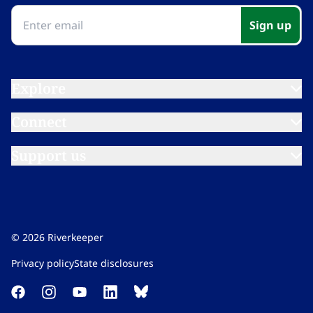
Sign up​​​​‌ ‍ ​‍​‍‌‍ ‌ ​‍‌‍‍‌‌‍‌ ‌‍‍‌‌‍ ‍​‍​‍​ ‍‍​‍​‍‌ ​ ‌‍​‌‌‍ ‍‌‍‍‌‌ ‌​‌ ‍‌​‍ ‍‌‍‍‌‌‍ ​‍​‍​‍ ​​‍​‍‌‍‍​‌ ​‍‌‍‌‌‌‍‌‍​‍​‍​ ‍‍​‍​‍‌‍‍​‌ ‌​‌ ‌​‌ ​​‌ ​ ​ ‍‍​‍ ​‍ ‌‍​ ‌‍ ‌‌ ​ ​‍ ‍‌‍ ‌‌‍​‌‌‍‍‌‌‍ ‍​‍ ‍​ ​‍​ ​​​ ​‍​ ‌​‌ ​‍‌‍‌‌‌‍‌​‌‍‌‌‌ ​ ‌‍‍‌‌‍‌ ‌‍ ‍​‍ ‍‌ ​‍‌‍‍‌‌ ‌‍‌‍‌‌‌ ​‍‌‍‍ ‌‍‌‌‌‍‌‌‌ ​​‌‍‌‌‌ ​‍​‍ ‍‌‍ ‌ ​‍‌‍‌ ​‍ ‌‍‍‌‌‍ ‍‌ ‌​‌‍‌‌‌‍ ‍‌ ‌​​‍ ‌‍‌‌‌‍‌​‌‍‍‌‌ ‌​​‍ ‌‍ ‌‌‍ ‌‍‌​‌‍‌‌​ ‌‌ ​​‌ ​‍‌‍‌‌‌ ​ ‌‍‌‌‌‍ ‍‌ ‌​‌‍​‌‌ ‌​‌‍‍‌‌‍ ‌‍ ‍​ ‍ ‌‍‍‌‌‍‌​​ ‌‌‍‌‍‌‍ ‌‍ ‌ ‌​‌‍‌‌‌ ​‍​ ‍ ‌ ‌​‌ ‍‌‌ ​​‌‍‌‌​ ‌‌‍‌‍‌‍ ‌‍ ‌ ‌​‌‍‌‌‌ ​‍​ ‍ ‌ ​​‌‍​‌‌ ‌​‌‍‍​​ ‌‌‍ ‍‌‍‌‌‌ ‌ ‌ ​ ‌‍ ​‌‍‌‌‌ ‌​‌ ‌​‌‍‌‌‌ ​‍​‍ ‍‌‍​‍‌ ‌‌‌ ‌​‌ ‌​‌‍ ‌‍ ‍‌​ ​‌‍​‌‌‍​‍‌‍‌‌‌‍ ​​ ‌‍​‍‌‍​‌‌ ​ ‌‍‌‌‌‌‌‌‌ ​‍‌‍ ​​ ‌‌‍‍​‌ ‌​‌ ‌​‌ ​​‌ ​ ​‍‌‌​ ​ ‌​​‌​‍‌‌​ ​‍‌​‌‍​‍‌‌​ ​‍‌​‌‍‌‍​ ‌‍ ‌‌ ​ ​‍ ‍‌‍ ‌‌‍​‌‌‍‍‌‌‍ ‍​‍ ‍​ ​‍​ ​​​ ​‍​ ‌​‌ ​‍‌‍‌‌‌‍‌​‌‍‌‌‌ ​ ‌‍‍‌‌‍‌ ‌‍ ‍​‍ ‍‌ ​‍‌‍‍‌‌ ‌‍‌‍‌‌‌ ​‍‌‍‍ ‌‍‌‌‌‍‌‌‌ ​​‌‍‌‌‌ ​‍​‍ ‍‌‍ ‌ ​‍‌‍‌ ​‍‌‍‌‍‍‌‌‍‌​​ ‌‌‍‌‍‌‍ ‌‍ ‌ ‌​‌‍‌‌‌ ​‍​‍‌‍‌ ‌​‌ ‍‌‌ ​​‌‍‌‌​ ‌‌‍‌‍‌‍ ‌‍ ‌ ‌​‌‍‌‌‌ ​‍​‍‌‍‌ ​​‌‍​‌‌ ‌​‌‍‍​​ ‌‌‍ ‍‌‍‌‌‌ ‌ ‌ ​ ‌‍ ​‌‍‌‌‌ ‌​‌ ‌​‌‍‌‌‌ ​‍​‍ ‍‌‍​‍‌ ‌‌‌ ‌​‌ ‌​‌‍ ‌‍ ‍‌​ ​‌‍​‌‌‍​‍‌‍‌‌‌‍ ​​‍‌‍‌ ​​‌‍‌‌‌ ​‍‌ ​ ‌ ​​‌‍‌‌‌‍​ ‌ ‌​‌‍‍‌‌ ‌‍‌‍‌‌​ ‌‌ ​​‌ ‌‌‌‍​‍‌‍ ​‌‍‍‌‌ ​ ‌‍‍​‌‍‌‌‌‍‌​​‍​‍‌ ‌
Explore​​​​‌ ‍ ​‍​‍‌‍ ‌ ​‍‌‍‍‌‌‍‌ ‌‍‍‌‌‍ ‍​‍​‍​ ‍‍​‍​‍‌ ​ ‌‍​‌‌‍ ‍‌‍‍‌‌ ‌​‌ ‍‌​‍ ‍‌‍‍‌‌‍ ​‍​‍​‍ ​​‍​‍‌‍‍​‌ ​‍‌‍‌‌‌‍‌‍​‍​‍​ ‍‍​‍​‍‌‍‍​‌ ‌​‌ ‌​‌ ​​‌ ​ ​ ‍‍​‍ ​‍ ‌‍​ ‌‍ ‌‌ ​ ​‍ ‍‌‍ ‌‌‍​‌‌‍‍‌‌‍ ‍​‍ ‍​ ​‍​ ​​​ ​‍​ ‌​‌ ​‍‌‍‌‌‌‍‌​‌‍‌‌‌ ​ ‌‍‍‌‌‍‌ ‌‍ ‍​‍ ‍‌ ​‍‌‍‍‌‌ ‌‍‌‍‌‌‌ ​‍‌‍‍ ‌‍‌‌‌‍‌‌‌ ​​‌‍‌‌‌ ​‍​‍ ‍‌‍ ‌ ​‍‌‍‌ ​‍ ‌‍‍‌‌‍ ‍‌ ‌​‌‍‌‌‌‍ ‍‌ ‌​​‍ ‌‍‌‌‌‍‌​‌‍‍‌‌ ‌​​‍ ‌‍ ‌‌‍ ‌‍‌​‌‍‌‌​ ‌‌ ​​‌ ​‍‌‍‌‌‌ ​ ‌‍‌‌‌‍ ‍‌ ‌​‌‍​‌‌ ‌​‌‍‍‌‌‍ ‌‍ ‍​ ‍ ‌‍‍‌‌‍‌​​ ‌‌‍‌‍‌‍ ‌‍ ‌ ‌​‌‍‌‌‌ ​‍​ ‍ ‌ ‌​‌ ‍‌‌ ​​‌‍‌‌​ ‌‌‍‌‍‌‍ ‌‍ ‌ ‌​‌‍‌‌‌ ​‍​ ‍ ‌ ​​‌‍​‌‌ ‌​‌‍‍​​ ‌‌‍ ‌‌‍‌‌‌‍ ‍‌ ‌‌​‍‌‌​ ‌‌‌​​‍‌‌ ‌‍‍ ‌‍‌‌‌ ‍‌​‍‌‌​ ​ ‌​‌​​‍‌‌​ ​ ‌​‌​​‍‌‌​ ​‍​ ​‍‌‍‌​​ ‍​​ ‍‌​ ‌​‌‍​‌​ ‌‌​ ​ ‌‍‌‍​ ​‍​ ​‍​ ​ ​ ​‍​‍‌‌​ ​‍​ ​‍​‍‌‌​ ‌‌‌​‌​​‍ ‍‌ ‌​‌‍‌‌‌ ‍​‌ ‌​​ ‌‍​‍‌‍​‌‌ ​ ‌‍‌‌‌‌‌‌‌ ​‍‌‍ ​​ ‌‌‍‍​‌ ‌​‌ ‌​‌ ​​‌ ​ ​‍‌‌​ ​ ‌​​‌​‍‌‌​ ​‍‌​‌‍​‍‌‌​ ​‍‌​‌‍‌‍​ ‌‍ ‌‌ ​ ​‍ ‍‌‍ ‌‌‍​‌‌‍‍‌‌‍ ‍​‍ ‍​ ​‍​ ​​​ ​‍​ ‌​‌ ​‍‌‍‌‌‌‍‌​‌‍‌‌‌ ​ ‌‍‍‌‌‍‌ ‌‍ ‍​‍ ‍‌ ​‍‌‍‍‌‌ ‌‍‌‍‌‌‌ ​‍‌‍‍ ‌‍‌‌‌‍‌‌‌ ​​‌‍‌‌‌ ​‍​‍ ‍‌‍ ‌ ​‍‌‍‌ ​‍‌‍‌‍‍‌‌‍‌​​ ‌‌‍‌‍‌‍ ‌‍ ‌ ‌​‌‍‌‌‌ ​‍​‍‌‍‌ ‌​‌ ‍‌‌ ​​‌‍‌‌​ ‌‌‍‌‍‌‍ ‌‍ ‌ ‌​‌‍‌‌‌ ​‍​‍‌‍‌ ​​‌‍​‌‌ ‌​‌‍‍​​ ‌‌‍ ‌‌‍‌‌‌‍ ‍‌ ‌‌​‍‌‌​ ‌‌‌​​‍‌‌ ‌‍‍ ‌‍‌‌‌ ‍‌​‍‌‌​ ​ ‌​‌​​‍‌‌​ ​ ‌​‌​​‍‌‌​ ​‍​ ​‍‌‍‌​​ ‍​​ ‍‌​ ‌​‌‍​‌​ ‌‌​ ​ ‌‍‌‍​ ​‍​ ​‍​ ​ ​ ​‍​‍‌‌​ ​‍​ ​‍​‍‌‌​ ‌‌‌​‌​​‍ ‍‌ ‌​‌‍‌‌‌ ‍​‌ ‌​​‍‌‍‌ ​​‌‍‌‌‌ ​‍‌ ​ ‌ ​​‌‍‌‌‌‍​ ‌ ‌​‌‍‍‌‌ ‌‍‌‍‌‌​ ‌‌ ​​‌ ‌‌‌‍​‍‌‍ ​‌‍‍‌‌ ​ ‌‍‍​‌‍‌‌‌‍‌​​‍​‍‌ ‌
Connect​​​​‌ ‍ ​‍​‍‌‍ ‌ ​‍‌‍‍‌‌‍‌ ‌‍‍‌‌‍ ‍​‍​‍​ ‍‍​‍​‍‌ ​ ‌‍​‌‌‍ ‍‌‍‍‌‌ ‌​‌ ‍‌​‍ ‍‌‍‍‌‌‍ ​‍​‍​‍ ​​‍​‍‌‍‍​‌ ​‍‌‍‌‌‌‍‌‍​‍​‍​ ‍‍​‍​‍‌‍‍​‌ ‌​‌ ‌​‌ ​​‌ ​ ​ ‍‍​‍ ​‍ ‌‍​ ‌‍ ‌‌ ​ ​‍ ‍‌‍ ‌‌‍​‌‌‍‍‌‌‍ ‍​‍ ‍​ ​‍​ ​​​ ​‍​ ‌​‌ ​‍‌‍‌‌‌‍‌​‌‍‌‌‌ ​ ‌‍‍‌‌‍‌ ‌‍ ‍​‍ ‍‌ ​‍‌‍‍‌‌ ‌‍‌‍‌‌‌ ​‍‌‍‍ ‌‍‌‌‌‍‌‌‌ ​​‌‍‌‌‌ ​‍​‍ ‍‌‍ ‌ ​‍‌‍‌ ​‍ ‌‍‍‌‌‍ ‍‌ ‌​‌‍‌‌‌‍ ‍‌ ‌​​‍ ‌‍‌‌‌‍‌​‌‍‍‌‌ ‌​​‍ ‌‍ ‌‌‍ ‌‍‌​‌‍‌‌​ ‌‌ ​​‌ ​‍‌‍‌‌‌ ​ ‌‍‌‌‌‍ ‍‌ ‌​‌‍​‌‌ ‌​‌‍‍‌‌‍ ‌‍ ‍​ ‍ ‌‍‍‌‌‍‌​​ ‌‌‍‌‍‌‍ ‌‍ ‌ ‌​‌‍‌‌‌ ​‍​ ‍ ‌ ‌​‌ ‍‌‌ ​​‌‍‌‌​ ‌‌‍‌‍‌‍ ‌‍ ‌ ‌​‌‍‌‌‌ ​‍​ ‍ ‌ ​​‌‍​‌‌ ‌​‌‍‍​​ ‌‌‍ ‌‌‍‌‌‌‍ ‍‌ ‌‌​‍‌‌​ ‌‌‌​​‍‌‌ ‌‍‍ ‌‍‌‌‌ ‍‌​‍‌‌​ ​ ‌​‌​​‍‌‌​ ​ ‌​‌​​‍‌‌​ ​‍​ ​‍​ ​‌‌‍‌‍​ ‌​​ ​‌‌‍​ ‌‍‌​​ ‌‌​ ​​​ ‌ ‌‍‌‌‌‍‌​‌‍‌‌​‍‌‌​ ​‍​ ​‍​‍‌‌​ ‌‌‌​‌​​‍ ‍‌ ‌​‌‍‌‌‌ ‍​‌ ‌​​ ‌‍​‍‌‍​‌‌ ​ ‌‍‌‌‌‌‌‌‌ ​‍‌‍ ​​ ‌‌‍‍​‌ ‌​‌ ‌​‌ ​​‌ ​ ​‍‌‌​ ​ ‌​​‌​‍‌‌​ ​‍‌​‌‍​‍‌‌​ ​‍‌​‌‍‌‍​ ‌‍ ‌‌ ​ ​‍ ‍‌‍ ‌‌‍​‌‌‍‍‌‌‍ ‍​‍ ‍​ ​‍​ ​​​ ​‍​ ‌​‌ ​‍‌‍‌‌‌‍‌​‌‍‌‌‌ ​ ‌‍‍‌‌‍‌ ‌‍ ‍​‍ ‍‌ ​‍‌‍‍‌‌ ‌‍‌‍‌‌‌ ​‍‌‍‍ ‌‍‌‌‌‍‌‌‌ ​​‌‍‌‌‌ ​‍​‍ ‍‌‍ ‌ ​‍‌‍‌ ​‍‌‍‌‍‍‌‌‍‌​​ ‌‌‍‌‍‌‍ ‌‍ ‌ ‌​‌‍‌‌‌ ​‍​‍‌‍‌ ‌​‌ ‍‌‌ ​​‌‍‌‌​ ‌‌‍‌‍‌‍ ‌‍ ‌ ‌​‌‍‌‌‌ ​‍​‍‌‍‌ ​​‌‍​‌‌ ‌​‌‍‍​​ ‌‌‍ ‌‌‍‌‌‌‍ ‍‌ ‌‌​‍‌‌​ ‌‌‌​​‍‌‌ ‌‍‍ ‌‍‌‌‌ ‍‌​‍‌‌​ ​ ‌​‌​​‍‌‌​ ​ ‌​‌​​‍‌‌​ ​‍​ ​‍​ ​‌‌‍‌‍​ ‌​​ ​‌‌‍​ ‌‍‌​​ ‌‌​ ​​​ ‌ ‌‍‌‌‌‍‌​‌‍‌‌​‍‌‌​ ​‍​ ​‍​‍‌‌​ ‌‌‌​‌​​‍ ‍‌ ‌​‌‍‌‌‌ ‍​‌ ‌​​‍‌‍‌ ​​‌‍‌‌‌ ​‍‌ ​ ‌ ​​‌‍‌‌‌‍​ ‌ ‌​‌‍‍‌‌ ‌‍‌‍‌‌​ ‌‌ ​​‌ ‌‌‌‍​‍‌‍ ​‌‍‍‌‌ ​ ‌‍‍​‌‍‌‌‌‍‌​​‍​‍‌ ‌
Support us​​​​‌ ‍ ​‍​‍‌‍ ‌ ​‍‌‍‍‌‌‍‌ ‌‍‍‌‌‍ ‍​‍​‍​ ‍‍​‍​‍‌ ​ ‌‍​‌‌‍ ‍‌‍‍‌‌ ‌​‌ ‍‌​‍ ‍‌‍‍‌‌‍ ​‍​‍​‍ ​​‍​‍‌‍‍​‌ ​‍‌‍‌‌‌‍‌‍​‍​‍​ ‍‍​‍​‍‌‍‍​‌ ‌​‌ ‌​‌ ​​‌ ​ ​ ‍‍​‍ ​‍ ‌‍​ ‌‍ ‌‌ ​ ​‍ ‍‌‍ ‌‌‍​‌‌‍‍‌‌‍ ‍​‍ ‍​ ​‍​ ​​​ ​‍​ ‌​‌ ​‍‌‍‌‌‌‍‌​‌‍‌‌‌ ​ ‌‍‍‌‌‍‌ ‌‍ ‍​‍ ‍‌ ​‍‌‍‍‌‌ ‌‍‌‍‌‌‌ ​‍‌‍‍ ‌‍‌‌‌‍‌‌‌ ​​‌‍‌‌‌ ​‍​‍ ‍‌‍ ‌ ​‍‌‍‌ ​‍ ‌‍‍‌‌‍ ‍‌ ‌​‌‍‌‌‌‍ ‍‌ ‌​​‍ ‌‍‌‌‌‍‌​‌‍‍‌‌ ‌​​‍ ‌‍ ‌‌‍ ‌‍‌​‌‍‌‌​ ‌‌ ​​‌ ​‍‌‍‌‌‌ ​ ‌‍‌‌‌‍ ‍‌ ‌​‌‍​‌‌ ‌​‌‍‍‌‌‍ ‌‍ ‍​ ‍ ‌‍‍‌‌‍‌​​ ‌‌‍‌‍‌‍ ‌‍ ‌ ‌​‌‍‌‌‌ ​‍​ ‍ ‌ ‌​‌ ‍‌‌ ​​‌‍‌‌​ ‌‌‍‌‍‌‍ ‌‍ ‌ ‌​‌‍‌‌‌ ​‍​ ‍ ‌ ​​‌‍​‌‌ ‌​‌‍‍​​ ‌‌‍ ‌‌‍‌‌‌‍ ‍‌ ‌‌​‍‌‌​ ‌‌‌​​‍‌‌ ‌‍‍ ‌‍‌‌‌ ‍‌​‍‌‌​ ​ ‌​‌​​‍‌‌​ ​ ‌​‌​​‍‌‌​ ​‍​ ​‍​ ​​‌‍‌‍‌‍​ ​ ‍‌‌‍‌​‌‍‌​‌‍‌​​ ​‍​ ​ ‌‍​ ​ ‌‌​ ‌‍​‍‌‌​ ​‍​ ​‍​‍‌‌​ ‌‌‌​‌​​‍ ‍‌ ‌​‌‍‌‌‌ ‍​‌ ‌​​ ‌‍​‍‌‍​‌‌ ​ ‌‍‌‌‌‌‌‌‌ ​‍‌‍ ​​ ‌‌‍‍​‌ ‌​‌ ‌​‌ ​​‌ ​ ​‍‌‌​ ​ ‌​​‌​‍‌‌​ ​‍‌​‌‍​‍‌‌​ ​‍‌​‌‍‌‍​ ‌‍ ‌‌ ​ ​‍ ‍‌‍ ‌‌‍​‌‌‍‍‌‌‍ ‍​‍ ‍​ ​‍​ ​​​ ​‍​ ‌​‌ ​‍‌‍‌‌‌‍‌​‌‍‌‌‌ ​ ‌‍‍‌‌‍‌ ‌‍ ‍​‍ ‍‌ ​‍‌‍‍‌‌ ‌‍‌‍‌‌‌ ​‍‌‍‍ ‌‍‌‌‌‍‌‌‌ ​​‌‍‌‌‌ ​‍​‍ ‍‌‍ ‌ ​‍‌‍‌ ​‍‌‍‌‍‍‌‌‍‌​​ ‌‌‍‌‍‌‍ ‌‍ ‌ ‌​‌‍‌‌‌ ​‍​‍‌‍‌ ‌​‌ ‍‌‌ ​​‌‍‌‌​ ‌‌‍‌‍‌‍ ‌‍ ‌ ‌​‌‍‌‌‌ ​‍​‍‌‍‌ ​​‌‍​‌‌ ‌​‌‍‍​​ ‌‌‍ ‌‌‍‌‌‌‍ ‍‌ ‌‌​‍‌‌​ ‌‌‌​​‍‌‌ ‌‍‍ ‌‍‌‌‌ ‍‌​‍‌‌​ ​ ‌​‌​​‍‌‌​ ​ ‌​‌​​‍‌‌​ ​‍​ ​‍​ ​​‌‍‌‍‌‍​ ​ ‍‌‌‍‌​‌‍‌​‌‍‌​​ ​‍​ ​ ‌‍​ ​ ‌‌​ ‌‍​‍‌‌​ ​‍​ ​‍​‍‌‌​ ‌‌‌​‌​​‍ ‍‌ ‌​‌‍‌‌‌ ‍​‌ ‌​​‍‌‍‌ ​​‌‍‌‌‌ ​‍‌ ​ ‌ ​​‌‍‌‌‌‍​ ‌ ‌​‌‍‍‌‌ ‌‍‌‍‌‌​ ‌‌ ​​‌ ‌‌‌‍​‍‌‍ ​‌‍‍‌‌ ​ ‌‍‍​‌‍‌‌‌‍‌​​‍​‍‌ ‌
©
2026
Riverkeeper
Privacy policy​​​​‌ ‍ ​‍​‍‌‍ ‌ ​‍‌‍‍‌‌‍‌ ‌‍‍‌‌‍ ‍​‍​‍​ ‍‍​‍​‍‌ ​ ‌‍​‌‌‍ ‍‌‍‍‌‌ ‌​‌ ‍‌​‍ ‍‌‍‍‌‌‍ ​‍​‍​‍ ​​‍​‍‌‍‍​‌ ​‍‌‍‌‌‌‍‌‍​‍​‍​ ‍‍​‍​‍‌‍‍​‌ ‌​‌ ‌​‌ ​​‌ ​ ​ ‍‍​‍ ​‍ ‌‍​ ‌‍ ‌‌ ​ ​‍ ‍‌‍ ‌‌‍​‌‌‍‍‌‌‍ ‍​‍ ‍​ ​‍​ ​​​ ​‍​ ‌​‌ ​‍‌‍‌‌‌‍‌​‌‍‌‌‌ ​ ‌‍‍‌‌‍‌ ‌‍ ‍​‍ ‍‌ ​‍‌‍‍‌‌ ‌‍‌‍‌‌‌ ​‍‌‍‍ ‌‍‌‌‌‍‌‌‌ ​​‌‍‌‌‌ ​‍​‍ ‍‌‍ ‌ ​‍‌‍‌ ​‍ ‌‍‍‌‌‍ ‍‌ ‌​‌‍‌‌‌‍ ‍‌ ‌​​‍ ‌‍‌‌‌‍‌​‌‍‍‌‌ ‌​​‍ ‌‍ ‌‌‍ ‌‍‌​‌‍‌‌​ ‌‌ ​​‌ ​‍‌‍‌‌‌ ​ ‌‍‌‌‌‍ ‍‌ ‌​‌‍​‌‌ ‌​‌‍‍‌‌‍ ‌‍ ‍​ ‍ ‌‍‍‌‌‍‌​​ ‌‌‍‌‍‌‍ ‌‍ ‌ ‌​‌‍‌‌‌ ​‍​ ‍ ‌ ‌​‌ ‍‌‌ ​​‌‍‌‌​ ‌‌‍‌‍‌‍ ‌‍ ‌ ‌​‌‍‌‌‌ ​‍​ ‍ ‌ ​​‌‍​‌‌ ‌​‌‍‍​​ ‌‌‍​‌‌‍‌​‌‍‌​‌‍‍‌‌ ‌​‌‍‍‌‌‍ ‌‍ ‍‌‍​‌‌‍ ​‌​ ​‌‍‍‌‌‍ ‍‌‍‍ ‌ ​ ​‍‌‌​ ‌‌‌​​‍‌‌ ‌‍‍ ‌‍‌‌‌ ‍‌​‍‌‌​ ​ ‌​‌​​‍‌‌​ ​ ‌​‌​​‍‌‌​ ​‍​ ​‍‌‍​ ‌‍‌‍​ ​​​ ​‍​ ​‌​ ‌‍​ ‍‌​ ‌​​ ‌​‌‍​‌​ ​‍‌‍​ ​‍‌‌​ ​‍​ ​‍​‍‌‌​ ‌‌‌​‌​​‍ ‍‌ ‌​‌‍‌‌‌ ‍​‌ ‌​​ ‌‍​‍‌‍​‌‌ ​ ‌‍‌‌‌‌‌‌‌ ​‍‌‍ ​​ ‌‌‍‍​‌ ‌​‌ ‌​‌ ​​‌ ​ ​‍‌‌​ ​ ‌​​‌​‍‌‌​ ​‍‌​‌‍​‍‌‌​ ​‍‌​‌‍‌‍​ ‌‍ ‌‌ ​ ​‍ ‍‌‍ ‌‌‍​‌‌‍‍‌‌‍ ‍​‍ ‍​ ​‍​ ​​​ ​‍​ ‌​‌ ​‍‌‍‌‌‌‍‌​‌‍‌‌‌ ​ ‌‍‍‌‌‍‌ ‌‍ ‍​‍ ‍‌ ​‍‌‍‍‌‌ ‌‍‌‍‌‌‌ ​‍‌‍‍ ‌‍‌‌‌‍‌‌‌ ​​‌‍‌‌‌ ​‍​‍ ‍‌‍ ‌ ​‍‌‍‌ ​‍‌‍‌‍‍‌‌‍‌​​ ‌‌‍‌‍‌‍ ‌‍ ‌ ‌​‌‍‌‌‌ ​‍​‍‌‍‌ ‌​‌ ‍‌‌ ​​‌‍‌‌​ ‌‌‍‌‍‌‍ ‌‍ ‌ ‌​‌‍‌‌‌ ​‍​‍‌‍‌ ​​‌‍​‌‌ ‌​‌‍‍​​ ‌‌‍​‌‌‍‌​‌‍‌​‌‍‍‌‌ ‌​‌‍‍‌‌‍ ‌‍ ‍‌‍​‌‌‍ ​‌​ ​‌‍‍‌‌‍ ‍‌‍‍ ‌ ​ ​‍‌‌​ ‌‌‌​​‍‌‌ ‌‍‍ ‌‍‌‌‌ ‍‌​‍‌‌​ ​ ‌​‌​​‍‌‌​ ​ ‌​‌​​‍‌‌​ ​‍​ ​‍‌‍​ ‌‍‌‍​ ​​​ ​‍​ ​‌​ ‌‍​ ‍‌​ ‌​​ ‌​‌‍​‌​ ​‍‌‍​ ​‍‌‌​ ​‍​ ​‍​‍‌‌​ ‌‌‌​‌​​‍ ‍‌ ‌​‌‍‌‌‌ ‍​‌ ‌​​‍‌‍‌ ​​‌‍‌‌‌ ​‍‌ ​ ‌ ​​‌‍‌‌‌‍​ ‌ ‌​‌‍‍‌‌ ‌‍‌‍‌‌​ ‌‌ ​​‌ ‌‌‌‍​‍‌‍ ​‌‍‍‌‌ ​ ‌‍‍​‌‍‌‌‌‍‌​​‍​‍‌ ‌
State disclosures​​​​‌ ‍ ​‍​‍‌‍ ‌ ​‍‌‍‍‌‌‍‌ ‌‍‍‌‌‍ ‍​‍​‍​ ‍‍​‍​‍‌ ​ ‌‍​‌‌‍ ‍‌‍‍‌‌ ‌​‌ ‍‌​‍ ‍‌‍‍‌‌‍ ​‍​‍​‍ ​​‍​‍‌‍‍​‌ ​‍‌‍‌‌‌‍‌‍​‍​‍​ ‍‍​‍​‍‌‍‍​‌ ‌​‌ ‌​‌ ​​‌ ​ ​ ‍‍​‍ ​‍ ‌‍​ ‌‍ ‌‌ ​ ​‍ ‍‌‍ ‌‌‍​‌‌‍‍‌‌‍ ‍​‍ ‍​ ​‍​ ​​​ ​‍​ ‌​‌ ​‍‌‍‌‌‌‍‌​‌‍‌‌‌ ​ ‌‍‍‌‌‍‌ ‌‍ ‍​‍ ‍‌ ​‍‌‍‍‌‌ ‌‍‌‍‌‌‌ ​‍‌‍‍ ‌‍‌‌‌‍‌‌‌ ​​‌‍‌‌‌ ​‍​‍ ‍‌‍ ‌ ​‍‌‍‌ ​‍ ‌‍‍‌‌‍ ‍‌ ‌​‌‍‌‌‌‍ ‍‌ ‌​​‍ ‌‍‌‌‌‍‌​‌‍‍‌‌ ‌​​‍ ‌‍ ‌‌‍ ‌‍‌​‌‍‌‌​ ‌‌ ​​‌ ​‍‌‍‌‌‌ ​ ‌‍‌‌‌‍ ‍‌ ‌​‌‍​‌‌ ‌​‌‍‍‌‌‍ ‌‍ ‍​ ‍ ‌‍‍‌‌‍‌​​ ‌‌‍‌‍‌‍ ‌‍ ‌ ‌​‌‍‌‌‌ ​‍​ ‍ ‌ ‌​‌ ‍‌‌ ​​‌‍‌‌​ ‌‌‍‌‍‌‍ ‌‍ ‌ ‌​‌‍‌‌‌ ​‍​ ‍ ‌ ​​‌‍​‌‌ ‌​‌‍‍​​ ‌‌‍​‌‌‍‌​‌‍‌​‌‍‍‌‌ ‌​‌‍‍‌‌‍ ‌‍ ‍‌‍​‌‌‍ ​‌​ ​‌‍‍‌‌‍ ‍‌‍‍ ‌ ​ ​‍‌‌​ ‌‌‌​​‍‌‌ ‌‍‍ ‌‍‌‌‌ ‍‌​‍‌‌​ ​ ‌​‌​​‍‌‌​ ​ ‌​‌​​‍‌‌​ ​‍​ ​‍​ ‌‍‌‍​ ‌‍‌‌​ ‍​‌‍‌‌​ ​​‌‍‌​​ ​‍‌‍​‌​ ‌​​ ‍​​ ‍​​‍‌‌​ ​‍​ ​‍​‍‌‌​ ‌‌‌​‌​​‍ ‍‌ ‌​‌‍‌‌‌ ‍​‌ ‌​​ ‌‍​‍‌‍​‌‌ ​ ‌‍‌‌‌‌‌‌‌ ​‍‌‍ ​​ ‌‌‍‍​‌ ‌​‌ ‌​‌ ​​‌ ​ ​‍‌‌​ ​ ‌​​‌​‍‌‌​ ​‍‌​‌‍​‍‌‌​ ​‍‌​‌‍‌‍​ ‌‍ ‌‌ ​ ​‍ ‍‌‍ ‌‌‍​‌‌‍‍‌‌‍ ‍​‍ ‍​ ​‍​ ​​​ ​‍​ ‌​‌ ​‍‌‍‌‌‌‍‌​‌‍‌‌‌ ​ ‌‍‍‌‌‍‌ ‌‍ ‍​‍ ‍‌ ​‍‌‍‍‌‌ ‌‍‌‍‌‌‌ ​‍‌‍‍ ‌‍‌‌‌‍‌‌‌ ​​‌‍‌‌‌ ​‍​‍ ‍‌‍ ‌ ​‍‌‍‌ ​‍‌‍‌‍‍‌‌‍‌​​ ‌‌‍‌‍‌‍ ‌‍ ‌ ‌​‌‍‌‌‌ ​‍​‍‌‍‌ ‌​‌ ‍‌‌ ​​‌‍‌‌​ ‌‌‍‌‍‌‍ ‌‍ ‌ ‌​‌‍‌‌‌ ​‍​‍‌‍‌ ​​‌‍​‌‌ ‌​‌‍‍​​ ‌‌‍​‌‌‍‌​‌‍‌​‌‍‍‌‌ ‌​‌‍‍‌‌‍ ‌‍ ‍‌‍​‌‌‍ ​‌​ ​‌‍‍‌‌‍ ‍‌‍‍ ‌ ​ ​‍‌‌​ ‌‌‌​​‍‌‌ ‌‍‍ ‌‍‌‌‌ ‍‌​‍‌‌​ ​ ‌​‌​​‍‌‌​ ​ ‌​‌​​‍‌‌​ ​‍​ ​‍​ ‌‍‌‍​ ‌‍‌‌​ ‍​‌‍‌‌​ ​​‌‍‌​​ ​‍‌‍​‌​ ‌​​ ‍​​ ‍​​‍‌‌​ ​‍​ ​‍​‍‌‌​ ‌‌‌​‌​​‍ ‍‌ ‌​‌‍‌‌‌ ‍​‌ ‌​​‍‌‍‌ ​​‌‍‌‌‌ ​‍‌ ​ ‌ ​​‌‍‌‌‌‍​ ‌ ‌​‌‍‍‌‌ ‌‍‌‍‌‌​ ‌‌ ​​‌ ‌‌‌‍​‍‌‍ ​‌‍‍‌‌ ​ ‌‍‍​‌‍‌‌‌‍‌​​‍​‍‌ ‌