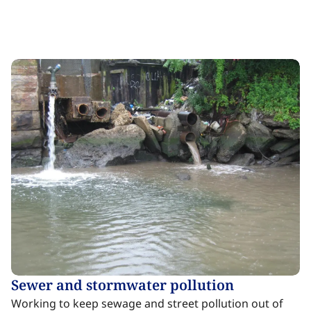
Sewer and stormwater pollution​​​​‌ ‍ ​‍​‍‌‍ ‌ ​‍‌‍‍‌‌‍‌ ‌‍‍‌‌‍ ‍​‍​‍​ ‍‍​‍​‍‌ ​ ‌‍​‌‌‍ ‍‌‍‍‌‌ ‌​‌ ‍‌​‍ ‍‌‍‍‌‌‍ ​‍​‍​‍ ​​‍​‍‌‍‍​‌ ​‍‌‍‌‌‌‍‌‍​‍​‍​ ‍‍​‍​‍‌‍‍​‌ ‌​‌ ‌​‌ ​​‌ ​ ​ ‍‍​‍ ​‍ ‌‍​ ‌‍ ‌‌ ​ ​‍ ‍‌‍ ‌‌‍​‌‌‍‍‌‌‍ ‍​‍ ‍​ ​‍​ ​​​ ​‍​ ‌​‌ ​‍‌‍‌‌‌‍‌​‌‍‌‌‌ ​ ‌‍‍‌‌‍‌ ‌‍ ‍​‍ ‍‌ ​‍‌‍‍‌‌ ‌‍‌‍‌‌‌ ​‍‌‍‍ ‌‍‌‌‌‍‌‌‌ ​​‌‍‌‌‌ ​‍​‍ ‍‌‍ ‌ ​‍‌‍‌ ​‍ ‌‍‍‌‌‍ ‍‌ ‌​‌‍‌‌‌‍ ‍‌ ‌​​‍ ‌‍‌‌‌‍‌​‌‍‍‌‌ ‌​​‍ ‌‍ ‌‌‍ ‌‍‌​‌‍‌‌​ ‌‌ ​​‌ ​‍‌‍‌‌‌ ​ ‌‍‌‌‌‍ ‍‌ ‌​‌‍​‌‌ ‌​‌‍‍‌‌‍ ‌‍ ‍​ ‍ ‌‍‍‌‌‍‌​​ ‌‌‍‌‌​ ‍‌​ ‌‍​ ‌​‌‍​‌​ ‌‍‌‍​ ‌‍‌‍​‍ ‌‌‍​‍​ ‌ ​ ‍‌​ ​​​‍ ‌​ ‌​​ ‍​‌‍​ ​ ‌‍​‍ ‌​ ‍​​ ‍​​ ‌‍​ ‌‍​‍ ‌​ ‌‍​ ‌​‌‍‌​​ ‌ ​ ‌‍‌‍‌‍​ ‌ ​ ‍‌​ ‌‌​ ‍​​ ‍‌​ ​‌​ ‍ ‌ ‌​‌ ‍‌‌ ​​‌‍‌‌​ ‌‌‍​ ‌‍​‌‌‍ ‌‌ ​​‌‍​‌‌‍‍‌‌‍‌ ‌‍ ‍​ ‍ ‌ ​​‌‍​‌‌ ‌​‌‍‍​​ ‌‌ ‌​‌‍‍‌‌ ‌​‌‍ ​‌‍‌‌​ ‌‍​‍‌‍​‌‌ ​ ‌‍‌‌‌‌‌‌‌ ​‍‌‍ ​​ ‌‌‍‍​‌ ‌​‌ ‌​‌ ​​‌ ​ ​‍‌‌​ ​ ‌​​‌​‍‌‌​ ​‍‌​‌‍​‍‌‌​ ​‍‌​‌‍‌‍​ ‌‍ ‌‌ ​ ​‍ ‍‌‍ ‌‌‍​‌‌‍‍‌‌‍ ‍​‍ ‍​ ​‍​ ​​​ ​‍​ ‌​‌ ​‍‌‍‌‌‌‍‌​‌‍‌‌‌ ​ ‌‍‍‌‌‍‌ ‌‍ ‍​‍ ‍‌ ​‍‌‍‍‌‌ ‌‍‌‍‌‌‌ ​‍‌‍‍ ‌‍‌‌‌‍‌‌‌ ​​‌‍‌‌‌ ​‍​‍ ‍‌‍ ‌ ​‍‌‍‌ ​‍‌‍‌‍‍‌‌‍‌​​ ‌‌‍‌‌​ ‍‌​ ‌‍​ ‌​‌‍​‌​ ‌‍‌‍​ ‌‍‌‍​‍ ‌‌‍​‍​ ‌ ​ ‍‌​ ​​​‍ ‌​ ‌​​ ‍​‌‍​ ​ ‌‍​‍ ‌​ ‍​​ ‍​​ ‌‍​ ‌‍​‍ ‌​ ‌‍​ ‌​‌‍‌​​ ‌ ​ ‌‍‌‍‌‍​ ‌ ​ ‍‌​ ‌‌​ ‍​​ ‍‌​ ​‌​‍‌‍‌ ‌​‌ ‍‌‌ ​​‌‍‌‌​ ‌‌‍​ ‌‍​‌‌‍ ‌‌ ​​‌‍​‌‌‍‍‌‌‍‌ ‌‍ ‍​‍‌‍‌ ​​‌‍​‌‌ ‌​‌‍‍​​ ‌‌ ‌​‌‍‍‌‌ ‌​‌‍ ​‌‍‌‌​‍‌‍‌ ​​‌‍‌‌‌ ​‍‌ ​ ‌ ​​‌‍‌‌‌‍​ ‌ ‌​‌‍‍‌‌ ‌‍‌‍‌‌​ ‌‌ ​​‌ ‌‌‌‍​‍‌‍ ​‌‍‍‌‌ ​ ‌‍‍​‌‍‌‌‌‍‌​​‍​‍‌ ‌
Working to keep sewage and street pollution out of