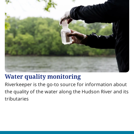
Water quality monitoring​​​​‌ ‍ ​‍​‍‌‍ ‌ ​‍‌‍‍‌‌‍‌ ‌‍‍‌‌‍ ‍​‍​‍​ ‍‍​‍​‍‌ ​ ‌‍​‌‌‍ ‍‌‍‍‌‌ ‌​‌ ‍‌​‍ ‍‌‍‍‌‌‍ ​‍​‍​‍ ​​‍​‍‌‍‍​‌ ​‍‌‍‌‌‌‍‌‍​‍​‍​ ‍‍​‍​‍‌‍‍​‌ ‌​‌ ‌​‌ ​​‌ ​ ​ ‍‍​‍ ​‍ ‌‍​ ‌‍ ‌‌ ​ ​‍ ‍‌‍ ‌‌‍​‌‌‍‍‌‌‍ ‍​‍ ‍​ ​‍​ ​​​ ​‍​ ‌​‌ ​‍‌‍‌‌‌‍‌​‌‍‌‌‌ ​ ‌‍‍‌‌‍‌ ‌‍ ‍​‍ ‍‌ ​‍‌‍‍‌‌ ‌‍‌‍‌‌‌ ​‍‌‍‍ ‌‍‌‌‌‍‌‌‌ ​​‌‍‌‌‌ ​‍​‍ ‍‌‍ ‌ ​‍‌‍‌ ​‍ ‌‍‍‌‌‍ ‍‌ ‌​‌‍‌‌‌‍ ‍‌ ‌​​‍ ‌‍‌‌‌‍‌​‌‍‍‌‌ ‌​​‍ ‌‍ ‌‌‍ ‌‍‌​‌‍‌‌​ ‌‌ ​​‌ ​‍‌‍‌‌‌ ​ ‌‍‌‌‌‍ ‍‌ ‌​‌‍​‌‌ ‌​‌‍‍‌‌‍ ‌‍ ‍​ ‍ ‌‍‍‌‌‍‌​​ ‌‌‍‌​‌‍​‍​ ‍‌​ ​‌​ ​​‌‍​‍‌‍​‍​ ​‌​‍ ‌​ ‌‍‌‍‌​​ ​​‌‍​‍​‍ ‌​ ‌​‌‍‌‍​ ‌‍​ ‍‌​‍ ‌​ ‍​‌‍‌‍​ ‌ ​ ​​​‍ ‌​ ‌‌‌‍‌​​ ​ ​ ​​​ ​​‌‍‌‍​ ‌‍​ ​‍‌‍​‌​ ​​​ ​‍‌‍​ ​ ‍ ‌ ‌​‌ ‍‌‌ ​​‌‍‌‌​ ‌‌‍​ ‌‍​‌‌‍ ‌‌ ​​‌‍​‌‌‍‍‌‌‍‌ ‌‍ ‍​ ‍ ‌ ​​‌‍​‌‌ ‌​‌‍‍​​ ‌‌ ‌​‌‍‍‌‌ ‌​‌‍ ​‌‍‌‌​ ‌‍​‍‌‍​‌‌ ​ ‌‍‌‌‌‌‌‌‌ ​‍‌‍ ​​ ‌‌‍‍​‌ ‌​‌ ‌​‌ ​​‌ ​ ​‍‌‌​ ​ ‌​​‌​‍‌‌​ ​‍‌​‌‍​‍‌‌​ ​‍‌​‌‍‌‍​ ‌‍ ‌‌ ​ ​‍ ‍‌‍ ‌‌‍​‌‌‍‍‌‌‍ ‍​‍ ‍​ ​‍​ ​​​ ​‍​ ‌​‌ ​‍‌‍‌‌‌‍‌​‌‍‌‌‌ ​ ‌‍‍‌‌‍‌ ‌‍ ‍​‍ ‍‌ ​‍‌‍‍‌‌ ‌‍‌‍‌‌‌ ​‍‌‍‍ ‌‍‌‌‌‍‌‌‌ ​​‌‍‌‌‌ ​‍​‍ ‍‌‍ ‌ ​‍‌‍‌ ​‍‌‍‌‍‍‌‌‍‌​​ ‌‌‍‌​‌‍​‍​ ‍‌​ ​‌​ ​​‌‍​‍‌‍​‍​ ​‌​‍ ‌​ ‌‍‌‍‌​​ ​​‌‍​‍​‍ ‌​ ‌​‌‍‌‍​ ‌‍​ ‍‌​‍ ‌​ ‍​‌‍‌‍​ ‌ ​ ​​​‍ ‌​ ‌‌‌‍‌​​ ​ ​ ​​​ ​​‌‍‌‍​ ‌‍​ ​‍‌‍​‌​ ​​​ ​‍‌‍​ ​‍‌‍‌ ‌​‌ ‍‌‌ ​​‌‍‌‌​ ‌‌‍​ ‌‍​‌‌‍ ‌‌ ​​‌‍​‌‌‍‍‌‌‍‌ ‌‍ ‍​‍‌‍‌ ​​‌‍​‌‌ ‌​‌‍‍​​ ‌‌ ‌​‌‍‍‌‌ ‌​‌‍ ​‌‍‌‌​‍‌‍‌ ​​‌‍‌‌‌ ​‍‌ ​ ‌ ​​‌‍‌‌‌‍​ ‌ ‌​‌‍‍‌‌ ‌‍‌‍‌‌​ ‌‌ ​​‌ ‌‌‌‍​‍‌‍ ​‌‍‍‌‌ ​ ‌‍‍​‌‍‌‌‌‍‌​​‍​‍‌ ‌
Riverkeeper is the go-to source for information about
the quality of the water along the Hudson River and its
tributaries​​​​‌ ‍ ​‍​‍‌‍ ‌ ​‍‌‍‍‌‌‍‌ ‌‍‍‌‌‍ ‍​‍​‍​ ‍‍​‍​‍‌ ​ ‌‍​‌‌‍ ‍‌‍‍‌‌ ‌​‌ ‍‌​‍ ‍‌‍‍‌‌‍ ​‍​‍​‍ ​​‍​‍‌‍‍​‌ ​‍‌‍‌‌‌‍‌‍​‍​‍​ ‍‍​‍​‍‌‍‍​‌ ‌​‌ ‌​‌ ​​‌ ​ ​ ‍‍​‍ ​‍ ‌‍​ ‌‍ ‌‌ ​ ​‍ ‍‌‍ ‌‌‍​‌‌‍‍‌‌‍ ‍​‍ ‍​ ​‍​ ​​​ ​‍​ ‌​‌ ​‍‌‍‌‌‌‍‌​‌‍‌‌‌ ​ ‌‍‍‌‌‍‌ ‌‍ ‍​‍ ‍‌ ​‍‌‍‍‌‌ ‌‍‌‍‌‌‌ ​‍‌‍‍ ‌‍‌‌‌‍‌‌‌ ​​‌‍‌‌‌ ​‍​‍ ‍‌‍ ‌ ​‍‌‍‌ ​‍ ‌‍‍‌‌‍ ‍‌ ‌​‌‍‌‌‌‍ ‍‌ ‌​​‍ ‌‍‌‌‌‍‌​‌‍‍‌‌ ‌​​‍ ‌‍ ‌‌‍ ‌‍‌​‌‍‌‌​ ‌‌ ​​‌ ​‍‌‍‌‌‌ ​ ‌‍‌‌‌‍ ‍‌ ‌​‌‍​‌‌ ‌​‌‍‍‌‌‍ ‌‍ ‍​ ‍ ‌‍‍‌‌‍‌​​ ‌‌‍‌​‌‍​‍​ ‍‌​ ​‌​ ​​‌‍​‍‌‍​‍​ ​‌​‍ ‌​ ‌‍‌‍‌​​ ​​‌‍​‍​‍ ‌​ ‌​‌‍‌‍​ ‌‍​ ‍‌​‍ ‌​ ‍​‌‍‌‍​ ‌ ​ ​​​‍ ‌​ ‌‌‌‍‌​​ ​ ​ ​​​ ​​‌‍‌‍​ ‌‍​ ​‍‌‍​‌​ ​​​ ​‍‌‍​ ​ ‍ ‌ ‌​‌ ‍‌‌ ​​‌‍‌‌​ ‌‌‍​ ‌‍​‌‌‍ ‌‌ ​​‌‍​‌‌‍‍‌‌‍‌ ‌‍ ‍​ ‍ ‌ ​​‌‍​‌‌ ‌​‌‍‍​​ ‌‌ ​ ‌‍‍​‌‍ ‌ ​‍‌ ‌​‌​‌​‌‍‌‌‌ ​ ‌‍​ ‌ ​‍‌‍‍‌‌ ​​‌ ‌​‌‍‍‌‌‍ ‌‍ ‍​ ‌‍​‍‌‍​‌‌ ​ ‌‍‌‌‌‌‌‌‌ ​‍‌‍ ​​ ‌‌‍‍​‌ ‌​‌ ‌​‌ ​​‌ ​ ​‍‌‌​ ​ ‌​​‌​‍‌‌​ ​‍‌​‌‍​‍‌‌​ ​‍‌​‌‍‌‍​ ‌‍ ‌‌ ​ ​‍ ‍‌‍ ‌‌‍​‌‌‍‍‌‌‍ ‍​‍ ‍​ ​‍​ ​​​ ​‍​ ‌​‌ ​‍‌‍‌‌‌‍‌​‌‍‌‌‌ ​ ‌‍‍‌‌‍‌ ‌‍ ‍​‍ ‍‌ ​‍‌‍‍‌‌ ‌‍‌‍‌‌‌ ​‍‌‍‍ ‌‍‌‌‌‍‌‌‌ ​​‌‍‌‌‌ ​‍​‍ ‍‌‍ ‌ ​‍‌‍‌ ​‍‌‍‌‍‍‌‌‍‌​​ ‌‌‍‌​‌‍​‍​ ‍‌​ ​‌​ ​​‌‍​‍‌‍​‍​ ​‌​‍ ‌​ ‌‍‌‍‌​​ ​​‌‍​‍​‍ ‌​ ‌​‌‍‌‍​ ‌‍​ ‍‌​‍ ‌​ ‍​‌‍‌‍​ ‌ ​ ​​​‍ ‌​ ‌‌‌‍‌​​ ​ ​ ​​​ ​​‌‍‌‍​ ‌‍​ ​‍‌‍​‌​ ​​​ ​‍‌‍​ ​‍‌‍‌ ‌​‌ ‍‌‌ ​​‌‍‌‌​ ‌‌‍​ ‌‍​‌‌‍ ‌‌ ​​‌‍​‌‌‍‍‌‌‍‌ ‌‍ ‍​‍‌‍‌ ​​‌‍​‌‌ ‌​‌‍‍​​ ‌‌ ​ ‌‍‍​‌‍ ‌ ​‍‌ ‌​‌​‌​‌‍‌‌‌ ​ ‌‍​ ‌ ​‍‌‍‍‌‌ ​​‌ ‌​‌‍‍‌‌‍ ‌‍ ‍​‍‌‍‌ ​​‌‍‌‌‌ ​‍‌ ​ ‌ ​​‌‍‌‌‌‍​ ‌ ‌​‌‍‍‌‌ ‌‍‌‍‌‌​ ‌‌ ​​‌ ‌‌‌‍​‍‌‍ ​‌‍‍‌‌ ​ ‌‍‍​‌‍‌‌‌‍‌​​‍​‍‌ ‌