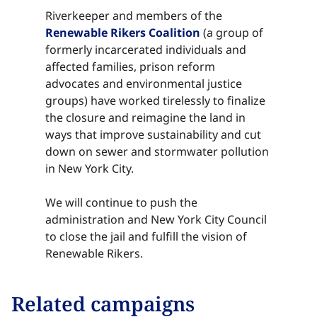
Riverkeeper and members of the
Renewable Rikers Coalition​​​​‌ ‍ ​‍​‍‌‍ ‌ ​‍‌‍‍‌‌‍‌ ‌‍‍‌‌‍ ‍​‍​‍​ ‍‍​‍​‍‌ ​ ‌‍​‌‌‍ ‍‌‍‍‌‌ ‌​‌ ‍‌​‍ ‍‌‍‍‌‌‍ ​‍​‍​‍ ​​‍​‍‌‍‍​‌ ​‍‌‍‌‌‌‍‌‍​‍​‍​ ‍‍​‍​‍‌‍‍​‌ ‌​‌ ‌​‌ ​​‌ ​ ​ ‍‍​‍ ​‍ ‌‍​ ‌‍ ‌‌ ​ ​‍ ‍‌‍ ‌‌‍​‌‌‍‍‌‌‍ ‍​‍ ‍​ ​‍​ ​​​ ​‍​ ‌​‌ ​‍‌‍‌‌‌‍‌​‌‍‌‌‌ ​ ‌‍‍‌‌‍‌ ‌‍ ‍​‍ ‍‌ ​‍‌‍‍‌‌ ‌‍‌‍‌‌‌ ​‍‌‍‍ ‌‍‌‌‌‍‌‌‌ ​​‌‍‌‌‌ ​‍​‍ ‍‌‍ ‌ ​‍‌‍‌ ​‍ ‌‍‍‌‌‍ ‍‌ ‌​‌‍‌‌‌‍ ‍‌ ‌​​‍ ‌‍‌‌‌‍‌​‌‍‍‌‌ ‌​​‍ ‌‍ ‌‌‍ ‌‍‌​‌‍‌‌​ ‌‌ ​​‌ ​‍‌‍‌‌‌ ​ ‌‍‌‌‌‍ ‍‌ ‌​‌‍​‌‌ ‌​‌‍‍‌‌‍ ‌‍ ‍​ ‍ ‌‍‍‌‌‍‌​​ ‌‌‍​ ​ ​‍​ ‌​​ ‌‌​ ‌‌​ ​‍‌‍​‍​ ​​​‍ ‌​ ‌​​ ‌​​ ‍​‌‍‌‍​‍ ‌​ ‌​​ ‌ ​ ​‍‌‍​‍​‍ ‌‌‍​‌‌‍​‍​ ​‌​ ‍‌​‍ ‌‌‍‌​​ ‌‍‌‍​ ‌‍​‌‌‍​‍‌‍​‍‌‍‌‍‌‍​‌‌‍​‌‌‍‌‍‌‍​ ​ ​ ​ ‍ ‌ ‌​‌ ‍‌‌ ​​‌‍‌‌​ ‌‌‍​‌‌ ​‍‌ ‌​‌‍‍‌‌‍​ ‌‍ ​‌‍‌‌​ ‍ ‌ ​​‌‍​‌‌ ‌​‌‍‍​​ ‌‌‍​ ‌‍ ‌‍ ‍‌ ‌​‌‍‌‌‌‍ ‍‌ ‌​​‍‌‌​ ‌‌‌​​‍‌‌ ‌‍‍ ‌‍‌‌‌ ‍‌​‍‌‌​ ​ ‌​‌​​‍‌‌​ ​ ‌​‌​​‍‌‌​ ​‍​ ​‍​ ​‌​ ‌​​ ‌‍‌‍‌‍‌‍‌‍‌‍‌‍​ ‌‌​ ​ ‌‍‌​​ ‌‌​ ‌ ‌‍​ ​‍‌‌​ ​‍​ ​‍​‍‌‌​ ‌‌‌​‌​​‍ ‍‌‍​ ‌‍‍​‌‍‍‌‌‍ ​‌‍‌​‌ ​‍‌‍‌‌‌‍ ‍​‍‌‌​ ‌‌‌​​‍‌‌ ‌‍‍ ‌‍‌‌‌ ‍‌​‍‌‌​ ​ ‌​‌​​‍‌‌​ ​ ‌​‌​​‍‌‌​ ​‍​ ​‍‌‍​‍​ ‌ ​ ​‌​ ​‍‌‍​‌‌‍‌​​ ‌​​ ‍‌‌‍‌​‌‍‌​​ ​‍​ ​‍​‍‌‌​ ​‍​ ​‍​‍‌‌​ ‌‌‌​‌​​‍ ‍‌ ‌​‌‍‌‌‌ ‍​‌ ‌​​ ‌‍​‍‌‍​‌‌ ​ ‌‍‌‌‌‌‌‌‌ ​‍‌‍ ​​ ‌‌‍‍​‌ ‌​‌ ‌​‌ ​​‌ ​ ​‍‌‌​ ​ ‌​​‌​‍‌‌​ ​‍‌​‌‍​‍‌‌​ ​‍‌​‌‍‌‍​ ‌‍ ‌‌ ​ ​‍ ‍‌‍ ‌‌‍​‌‌‍‍‌‌‍ ‍​‍ ‍​ ​‍​ ​​​ ​‍​ ‌​‌ ​‍‌‍‌‌‌‍‌​‌‍‌‌‌ ​ ‌‍‍‌‌‍‌ ‌‍ ‍​‍ ‍‌ ​‍‌‍‍‌‌ ‌‍‌‍‌‌‌ ​‍‌‍‍ ‌‍‌‌‌‍‌‌‌ ​​‌‍‌‌‌ ​‍​‍ ‍‌‍ ‌ ​‍‌‍‌ ​‍‌‍‌‍‍‌‌‍‌​​ ‌‌‍​ ​ ​‍​ ‌​​ ‌‌​ ‌‌​ ​‍‌‍​‍​ ​​​‍ ‌​ ‌​​ ‌​​ ‍​‌‍‌‍​‍ ‌​ ‌​​ ‌ ​ ​‍‌‍​‍​‍ ‌‌‍​‌‌‍​‍​ ​‌​ ‍‌​‍ ‌‌‍‌​​ ‌‍‌‍​ ‌‍​‌‌‍​‍‌‍​‍‌‍‌‍‌‍​‌‌‍​‌‌‍‌‍‌‍​ ​ ​ ​‍‌‍‌ ‌​‌ ‍‌‌ ​​‌‍‌‌​ ‌‌‍​‌‌ ​‍‌ ‌​‌‍‍‌‌‍​ ‌‍ ​‌‍‌‌​‍‌‍‌ ​​‌‍​‌‌ ‌​‌‍‍​​ ‌‌‍​ ‌‍ ‌‍ ‍‌ ‌​‌‍‌‌‌‍ ‍‌ ‌​​‍‌‌​ ‌‌‌​​‍‌‌ ‌‍‍ ‌‍‌‌‌ ‍‌​‍‌‌​ ​ ‌​‌​​‍‌‌​ ​ ‌​‌​​‍‌‌​ ​‍​ ​‍​ ​‌​ ‌​​ ‌‍‌‍‌‍‌‍‌‍‌‍‌‍​ ‌‌​ ​ ‌‍‌​​ ‌‌​ ‌ ‌‍​ ​‍‌‌​ ​‍​ ​‍​‍‌‌​ ‌‌‌​‌​​‍ ‍‌‍​ ‌‍‍​‌‍‍‌‌‍ ​‌‍‌​‌ ​‍‌‍‌‌‌‍ ‍​‍‌‌​ ‌‌‌​​‍‌‌ ‌‍‍ ‌‍‌‌‌ ‍‌​‍‌‌​ ​ ‌​‌​​‍‌‌​ ​ ‌​‌​​‍‌‌​ ​‍​ ​‍‌‍​‍​ ‌ ​ ​‌​ ​‍‌‍​‌‌‍‌​​ ‌​​ ‍‌‌‍‌​‌‍‌​​ ​‍​ ​‍​‍‌‌​ ​‍​ ​‍​‍‌‌​ ‌‌‌​‌​​‍ ‍‌ ‌​‌‍‌‌‌ ‍​‌ ‌​​‍‌‍‌ ​​‌‍‌‌‌ ​‍‌ ​ ‌ ​​‌‍‌‌‌‍​ ‌ ‌​‌‍‍‌‌ ‌‍‌‍‌‌​ ‌‌ ​​‌ ‌‌‌‍​‍‌‍ ​‌‍‍‌‌ ​ ‌‍‍​‌‍‌‌‌‍‌​​‍​‍‌ ‌
(a group of
formerly incarcerated individuals and
affected families, prison reform
advocates and environmental justice
groups) have worked tirelessly to finalize
the closure and reimagine the land in
ways that improve sustainability and cut
down on sewer and stormwater pollution
in New York City.
We will continue to push the
administration and New York City Council
to close the jail and fulfill the vision of
Renewable Rikers.​​​​‌ ‍ ​‍​‍‌‍ ‌ ​‍‌‍‍‌‌‍‌ ‌‍‍‌‌‍ ‍​‍​‍​ ‍‍​‍​‍‌ ​ ‌‍​‌‌‍ ‍‌‍‍‌‌ ‌​‌ ‍‌​‍ ‍‌‍‍‌‌‍ ​‍​‍​‍ ​​‍​‍‌‍‍​‌ ​‍‌‍‌‌‌‍‌‍​‍​‍​ ‍‍​‍​‍‌‍‍​‌ ‌​‌ ‌​‌ ​​‌ ​ ​ ‍‍​‍ ​‍ ‌‍​ ‌‍ ‌‌ ​ ​‍ ‍‌‍ ‌‌‍​‌‌‍‍‌‌‍ ‍​‍ ‍​ ​‍​ ​​​ ​‍​ ‌​‌ ​‍‌‍‌‌‌‍‌​‌‍‌‌‌ ​ ‌‍‍‌‌‍‌ ‌‍ ‍​‍ ‍‌ ​‍‌‍‍‌‌ ‌‍‌‍‌‌‌ ​‍‌‍‍ ‌‍‌‌‌‍‌‌‌ ​​‌‍‌‌‌ ​‍​‍ ‍‌‍ ‌ ​‍‌‍‌ ​‍ ‌‍‍‌‌‍ ‍‌ ‌​‌‍‌‌‌‍ ‍‌ ‌​​‍ ‌‍‌‌‌‍‌​‌‍‍‌‌ ‌​​‍ ‌‍ ‌‌‍ ‌‍‌​‌‍‌‌​ ‌‌ ​​‌ ​‍‌‍‌‌‌ ​ ‌‍‌‌‌‍ ‍‌ ‌​‌‍​‌‌ ‌​‌‍‍‌‌‍ ‌‍ ‍​ ‍ ‌‍‍‌‌‍‌​​ ‌‌‍​ ​ ​‍​ ‌​​ ‌‌​ ‌‌​ ​‍‌‍​‍​ ​​​‍ ‌​ ‌​​ ‌​​ ‍​‌‍‌‍​‍ ‌​ ‌​​ ‌ ​ ​‍‌‍​‍​‍ ‌‌‍​‌‌‍​‍​ ​‌​ ‍‌​‍ ‌‌‍‌​​ ‌‍‌‍​ ‌‍​‌‌‍​‍‌‍​‍‌‍‌‍‌‍​‌‌‍​‌‌‍‌‍‌‍​ ​ ​ ​ ‍ ‌ ‌​‌ ‍‌‌ ​​‌‍‌‌​ ‌‌‍​‌‌ ​‍‌ ‌​‌‍‍‌‌‍​ ‌‍ ​‌‍‌‌​ ‍ ‌ ​​‌‍​‌‌ ‌​‌‍‍​​ ‌‌‍​ ‌‍ ‌‍ ‍‌ ‌​‌‍‌‌‌‍ ‍‌ ‌​​‍‌‌​ ‌‌‌​​‍‌‌ ‌‍‍ ‌‍‌‌‌ ‍‌​‍‌‌​ ​ ‌​‌​​‍‌‌​ ​ ‌​‌​​‍‌‌​ ​‍​ ​‍​ ​‌​ ‌​​ ‌‍‌‍‌‍‌‍‌‍‌‍‌‍​ ‌‌​ ​ ‌‍‌​​ ‌‌​ ‌ ‌‍​ ​‍‌‌​ ​‍​ ​‍​‍‌‌​ ‌‌‌​‌​​‍ ‍‌‍​ ‌‍‍​‌‍‍‌‌‍ ​‌‍‌​‌ ​‍‌‍‌‌‌‍ ‍​‍‌‌​ ‌‌‌​​‍‌‌ ‌‍‍ ‌‍‌‌‌ ‍‌​‍‌‌​ ​ ‌​‌​​‍‌‌​ ​ ‌​‌​​‍‌‌​ ​‍​ ​‍​ ‍​​ ‌ ‌‍‌‌​ ​​‌‍​‍​ ​‌​ ‌​​ ‌ ‌‍​ ​ ‌‍​ ​‍​ ‍‌​‍‌‌​ ​‍​ ​‍​‍‌‌​ ‌‌‌​‌​​‍ ‍‌ ‌​‌‍‌‌‌ ‍​‌ ‌​​ ‌‍​‍‌‍​‌‌ ​ ‌‍‌‌‌‌‌‌‌ ​‍‌‍ ​​ ‌‌‍‍​‌ ‌​‌ ‌​‌ ​​‌ ​ ​‍‌‌​ ​ ‌​​‌​‍‌‌​ ​‍‌​‌‍​‍‌‌​ ​‍‌​‌‍‌‍​ ‌‍ ‌‌ ​ ​‍ ‍‌‍ ‌‌‍​‌‌‍‍‌‌‍ ‍​‍ ‍​ ​‍​ ​​​ ​‍​ ‌​‌ ​‍‌‍‌‌‌‍‌​‌‍‌‌‌ ​ ‌‍‍‌‌‍‌ ‌‍ ‍​‍ ‍‌ ​‍‌‍‍‌‌ ‌‍‌‍‌‌‌ ​‍‌‍‍ ‌‍‌‌‌‍‌‌‌ ​​‌‍‌‌‌ ​‍​‍ ‍‌‍ ‌ ​‍‌‍‌ ​‍‌‍‌‍‍‌‌‍‌​​ ‌‌‍​ ​ ​‍​ ‌​​ ‌‌​ ‌‌​ ​‍‌‍​‍​ ​​​‍ ‌​ ‌​​ ‌​​ ‍​‌‍‌‍​‍ ‌​ ‌​​ ‌ ​ ​‍‌‍​‍​‍ ‌‌‍​‌‌‍​‍​ ​‌​ ‍‌​‍ ‌‌‍‌​​ ‌‍‌‍​ ‌‍​‌‌‍​‍‌‍​‍‌‍‌‍‌‍​‌‌‍​‌‌‍‌‍‌‍​ ​ ​ ​‍‌‍‌ ‌​‌ ‍‌‌ ​​‌‍‌‌​ ‌‌‍​‌‌ ​‍‌ ‌​‌‍‍‌‌‍​ ‌‍ ​‌‍‌‌​‍‌‍‌ ​​‌‍​‌‌ ‌​‌‍‍​​ ‌‌‍​ ‌‍ ‌‍ ‍‌ ‌​‌‍‌‌‌‍ ‍‌ ‌​​‍‌‌​ ‌‌‌​​‍‌‌ ‌‍‍ ‌‍‌‌‌ ‍‌​‍‌‌​ ​ ‌​‌​​‍‌‌​ ​ ‌​‌​​‍‌‌​ ​‍​ ​‍​ ​‌​ ‌​​ ‌‍‌‍‌‍‌‍‌‍‌‍‌‍​ ‌‌​ ​ ‌‍‌​​ ‌‌​ ‌ ‌‍​ ​‍‌‌​ ​‍​ ​‍​‍‌‌​ ‌‌‌​‌​​‍ ‍‌‍​ ‌‍‍​‌‍‍‌‌‍ ​‌‍‌​‌ ​‍‌‍‌‌‌‍ ‍​‍‌‌​ ‌‌‌​​‍‌‌ ‌‍‍ ‌‍‌‌‌ ‍‌​‍‌‌​ ​ ‌​‌​​‍‌‌​ ​ ‌​‌​​‍‌‌​ ​‍​ ​‍​ ‍​​ ‌ ‌‍‌‌​ ​​‌‍​‍​ ​‌​ ‌​​ ‌ ‌‍​ ​ ‌‍​ ​‍​ ‍‌​‍‌‌​ ​‍​ ​‍​‍‌‌​ ‌‌‌​‌​​‍ ‍‌ ‌​‌‍‌‌‌ ‍​‌ ‌​​‍‌‍‌ ​​‌‍‌‌‌ ​‍‌ ​ ‌ ​​‌‍‌‌‌‍​ ‌ ‌​‌‍‍‌‌ ‌‍‌‍‌‌​ ‌‌ ​​‌ ‌‌‌‍​‍‌‍ ​‌‍‍‌‌ ​ ‌‍‍​‌‍‌‌‌‍‌​​‍​‍‌ ‌
Related campaigns