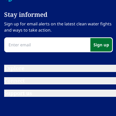
Stay informed​​​​‌ ‍ ​‍​‍‌‍ ‌ ​‍‌‍‍‌‌‍‌ ‌‍‍‌‌‍ ‍​‍​‍​ ‍‍​‍​‍‌ ​ ‌‍​‌‌‍ ‍‌‍‍‌‌ ‌​‌ ‍‌​‍ ‍‌‍‍‌‌‍ ​‍​‍​‍ ​​‍​‍‌‍‍​‌ ​‍‌‍‌‌‌‍‌‍​‍​‍​ ‍‍​‍​‍‌‍‍​‌ ‌​‌ ‌​‌ ​​‌ ​ ​ ‍‍​‍ ​‍ ‌‍​ ‌‍ ‌‌ ​ ​‍ ‍‌‍ ‌‌‍​‌‌‍‍‌‌‍ ‍​‍ ‍​ ​‍​ ​​​ ​‍​ ‌​‌ ​‍‌‍‌‌‌‍‌​‌‍‌‌‌ ​ ‌‍‍‌‌‍‌ ‌‍ ‍​‍ ‍‌ ​‍‌‍‍‌‌ ‌‍‌‍‌‌‌ ​‍‌‍‍ ‌‍‌‌‌‍‌‌‌ ​​‌‍‌‌‌ ​‍​‍ ‍‌‍ ‌ ​‍‌‍‌ ​‍ ‌‍‍‌‌‍ ‍‌ ‌​‌‍‌‌‌‍ ‍‌ ‌​​‍ ‌‍‌‌‌‍‌​‌‍‍‌‌ ‌​​‍ ‌‍ ‌‌‍ ‌‍‌​‌‍‌‌​ ‌‌ ​​‌ ​‍‌‍‌‌‌ ​ ‌‍‌‌‌‍ ‍‌ ‌​‌‍​‌‌ ‌​‌‍‍‌‌‍ ‌‍ ‍​ ‍ ‌‍‍‌‌‍‌​​ ‌‌‍‌‍‌‍ ‌‍ ‌ ‌​‌‍‌‌‌ ​‍​ ‍ ‌ ‌​‌ ‍‌‌ ​​‌‍‌‌​ ‌‌‍‌‍‌‍ ‌‍ ‌ ‌​‌‍‌‌‌ ​‍​ ‍ ‌ ​​‌‍​‌‌ ‌​‌‍‍​​ ‌‌‍ ‍‌‍‌‌‌ ‌ ‌ ​ ‌‍ ​‌‍‌‌‌ ‌​‌ ‌​‌‍‌‌‌ ​‍​‍ ‍‌ ‌​‌‍‍‌‌ ‌​‌‍ ​‌‍‌‌​ ‌‍​‍‌‍​‌‌ ​ ‌‍‌‌‌‌‌‌‌ ​‍‌‍ ​​ ‌‌‍‍​‌ ‌​‌ ‌​‌ ​​‌ ​ ​‍‌‌​ ​ ‌​​‌​‍‌‌​ ​‍‌​‌‍​‍‌‌​ ​‍‌​‌‍‌‍​ ‌‍ ‌‌ ​ ​‍ ‍‌‍ ‌‌‍​‌‌‍‍‌‌‍ ‍​‍ ‍​ ​‍​ ​​​ ​‍​ ‌​‌ ​‍‌‍‌‌‌‍‌​‌‍‌‌‌ ​ ‌‍‍‌‌‍‌ ‌‍ ‍​‍ ‍‌ ​‍‌‍‍‌‌ ‌‍‌‍‌‌‌ ​‍‌‍‍ ‌‍‌‌‌‍‌‌‌ ​​‌‍‌‌‌ ​‍​‍ ‍‌‍ ‌ ​‍‌‍‌ ​‍‌‍‌‍‍‌‌‍‌​​ ‌‌‍‌‍‌‍ ‌‍ ‌ ‌​‌‍‌‌‌ ​‍​‍‌‍‌ ‌​‌ ‍‌‌ ​​‌‍‌‌​ ‌‌‍‌‍‌‍ ‌‍ ‌ ‌​‌‍‌‌‌ ​‍​‍‌‍‌ ​​‌‍​‌‌ ‌​‌‍‍​​ ‌‌‍ ‍‌‍‌‌‌ ‌ ‌ ​ ‌‍ ​‌‍‌‌‌ ‌​‌ ‌​‌‍‌‌‌ ​‍​‍ ‍‌ ‌​‌‍‍‌‌ ‌​‌‍ ​‌‍‌‌​‍‌‍‌ ​​‌‍‌‌‌ ​‍‌ ​ ‌ ​​‌‍‌‌‌‍​ ‌ ‌​‌‍‍‌‌ ‌‍‌‍‌‌​ ‌‌ ​​‌ ‌‌‌‍​‍‌‍ ​‌‍‍‌‌ ​ ‌‍‍​‌‍‌‌‌‍‌​​‍​‍‌ ‌
Sign up for email alerts on the latest clean water fights
and ways to take action.​​​​‌ ‍ ​‍​‍‌‍ ‌ ​‍‌‍‍‌‌‍‌ ‌‍‍‌‌‍ ‍​‍​‍​ ‍‍​‍​‍‌ ​ ‌‍​‌‌‍ ‍‌‍‍‌‌ ‌​‌ ‍‌​‍ ‍‌‍‍‌‌‍ ​‍​‍​‍ ​​‍​‍‌‍‍​‌ ​‍‌‍‌‌‌‍‌‍​‍​‍​ ‍‍​‍​‍‌‍‍​‌ ‌​‌ ‌​‌ ​​‌ ​ ​ ‍‍​‍ ​‍ ‌‍​ ‌‍ ‌‌ ​ ​‍ ‍‌‍ ‌‌‍​‌‌‍‍‌‌‍ ‍​‍ ‍​ ​‍​ ​​​ ​‍​ ‌​‌ ​‍‌‍‌‌‌‍‌​‌‍‌‌‌ ​ ‌‍‍‌‌‍‌ ‌‍ ‍​‍ ‍‌ ​‍‌‍‍‌‌ ‌‍‌‍‌‌‌ ​‍‌‍‍ ‌‍‌‌‌‍‌‌‌ ​​‌‍‌‌‌ ​‍​‍ ‍‌‍ ‌ ​‍‌‍‌ ​‍ ‌‍‍‌‌‍ ‍‌ ‌​‌‍‌‌‌‍ ‍‌ ‌​​‍ ‌‍‌‌‌‍‌​‌‍‍‌‌ ‌​​‍ ‌‍ ‌‌‍ ‌‍‌​‌‍‌‌​ ‌‌ ​​‌ ​‍‌‍‌‌‌ ​ ‌‍‌‌‌‍ ‍‌ ‌​‌‍​‌‌ ‌​‌‍‍‌‌‍ ‌‍ ‍​ ‍ ‌‍‍‌‌‍‌​​ ‌‌‍‌‍‌‍ ‌‍ ‌ ‌​‌‍‌‌‌ ​‍​ ‍ ‌ ‌​‌ ‍‌‌ ​​‌‍‌‌​ ‌‌‍‌‍‌‍ ‌‍ ‌ ‌​‌‍‌‌‌ ​‍​ ‍ ‌ ​​‌‍​‌‌ ‌​‌‍‍​​ ‌‌‍ ‍‌‍‌‌‌ ‌ ‌ ​ ‌‍ ​‌‍‌‌‌ ‌​‌ ‌​‌‍‌‌‌ ​‍​‍ ‍‌‍‌​‌‍‌‌‌ ​ ‌‍​ ‌ ​‍‌‍‍‌‌ ​​‌ ‌​‌‍‍‌‌‍ ‌‍ ‍​ ‌‍​‍‌‍​‌‌ ​ ‌‍‌‌‌‌‌‌‌ ​‍‌‍ ​​ ‌‌‍‍​‌ ‌​‌ ‌​‌ ​​‌ ​ ​‍‌‌​ ​ ‌​​‌​‍‌‌​ ​‍‌​‌‍​‍‌‌​ ​‍‌​‌‍‌‍​ ‌‍ ‌‌ ​ ​‍ ‍‌‍ ‌‌‍​‌‌‍‍‌‌‍ ‍​‍ ‍​ ​‍​ ​​​ ​‍​ ‌​‌ ​‍‌‍‌‌‌‍‌​‌‍‌‌‌ ​ ‌‍‍‌‌‍‌ ‌‍ ‍​‍ ‍‌ ​‍‌‍‍‌‌ ‌‍‌‍‌‌‌ ​‍‌‍‍ ‌‍‌‌‌‍‌‌‌ ​​‌‍‌‌‌ ​‍​‍ ‍‌‍ ‌ ​‍‌‍‌ ​‍‌‍‌‍‍‌‌‍‌​​ ‌‌‍‌‍‌‍ ‌‍ ‌ ‌​‌‍‌‌‌ ​‍​‍‌‍‌ ‌​‌ ‍‌‌ ​​‌‍‌‌​ ‌‌‍‌‍‌‍ ‌‍ ‌ ‌​‌‍‌‌‌ ​‍​‍‌‍‌ ​​‌‍​‌‌ ‌​‌‍‍​​ ‌‌‍ ‍‌‍‌‌‌ ‌ ‌ ​ ‌‍ ​‌‍‌‌‌ ‌​‌ ‌​‌‍‌‌‌ ​‍​‍ ‍‌‍‌​‌‍‌‌‌ ​ ‌‍​ ‌ ​‍‌‍‍‌‌ ​​‌ ‌​‌‍‍‌‌‍ ‌‍ ‍​‍‌‍‌ ​​‌‍‌‌‌ ​‍‌ ​ ‌ ​​‌‍‌‌‌‍​ ‌ ‌​‌‍‍‌‌ ‌‍‌‍‌‌​ ‌‌ ​​‌ ‌‌‌‍​‍‌‍ ​‌‍‍‌‌ ​ ‌‍‍​‌‍‌‌‌‍‌​​‍​‍‌ ‌
Sign up​​​​‌ ‍ ​‍​‍‌‍ ‌ ​‍‌‍‍‌‌‍‌ ‌‍‍‌‌‍ ‍​‍​‍​ ‍‍​‍​‍‌ ​ ‌‍​‌‌‍ ‍‌‍‍‌‌ ‌​‌ ‍‌​‍ ‍‌‍‍‌‌‍ ​‍​‍​‍ ​​‍​‍‌‍‍​‌ ​‍‌‍‌‌‌‍‌‍​‍​‍​ ‍‍​‍​‍‌‍‍​‌ ‌​‌ ‌​‌ ​​‌ ​ ​ ‍‍​‍ ​‍ ‌‍​ ‌‍ ‌‌ ​ ​‍ ‍‌‍ ‌‌‍​‌‌‍‍‌‌‍ ‍​‍ ‍​ ​‍​ ​​​ ​‍​ ‌​‌ ​‍‌‍‌‌‌‍‌​‌‍‌‌‌ ​ ‌‍‍‌‌‍‌ ‌‍ ‍​‍ ‍‌ ​‍‌‍‍‌‌ ‌‍‌‍‌‌‌ ​‍‌‍‍ ‌‍‌‌‌‍‌‌‌ ​​‌‍‌‌‌ ​‍​‍ ‍‌‍ ‌ ​‍‌‍‌ ​‍ ‌‍‍‌‌‍ ‍‌ ‌​‌‍‌‌‌‍ ‍‌ ‌​​‍ ‌‍‌‌‌‍‌​‌‍‍‌‌ ‌​​‍ ‌‍ ‌‌‍ ‌‍‌​‌‍‌‌​ ‌‌ ​​‌ ​‍‌‍‌‌‌ ​ ‌‍‌‌‌‍ ‍‌ ‌​‌‍​‌‌ ‌​‌‍‍‌‌‍ ‌‍ ‍​ ‍ ‌‍‍‌‌‍‌​​ ‌‌‍‌‍‌‍ ‌‍ ‌ ‌​‌‍‌‌‌ ​‍​ ‍ ‌ ‌​‌ ‍‌‌ ​​‌‍‌‌​ ‌‌‍‌‍‌‍ ‌‍ ‌ ‌​‌‍‌‌‌ ​‍​ ‍ ‌ ​​‌‍​‌‌ ‌​‌‍‍​​ ‌‌‍ ‍‌‍‌‌‌ ‌ ‌ ​ ‌‍ ​‌‍‌‌‌ ‌​‌ ‌​‌‍‌‌‌ ​‍​‍ ‍‌‍​‍‌ ‌‌‌ ‌​‌ ‌​‌‍ ‌‍ ‍‌​ ​‌‍​‌‌‍​‍‌‍‌‌‌‍ ​​ ‌‍​‍‌‍​‌‌ ​ ‌‍‌‌‌‌‌‌‌ ​‍‌‍ ​​ ‌‌‍‍​‌ ‌​‌ ‌​‌ ​​‌ ​ ​‍‌‌​ ​ ‌​​‌​‍‌‌​ ​‍‌​‌‍​‍‌‌​ ​‍‌​‌‍‌‍​ ‌‍ ‌‌ ​ ​‍ ‍‌‍ ‌‌‍​‌‌‍‍‌‌‍ ‍​‍ ‍​ ​‍​ ​​​ ​‍​ ‌​‌ ​‍‌‍‌‌‌‍‌​‌‍‌‌‌ ​ ‌‍‍‌‌‍‌ ‌‍ ‍​‍ ‍‌ ​‍‌‍‍‌‌ ‌‍‌‍‌‌‌ ​‍‌‍‍ ‌‍‌‌‌‍‌‌‌ ​​‌‍‌‌‌ ​‍​‍ ‍‌‍ ‌ ​‍‌‍‌ ​‍‌‍‌‍‍‌‌‍‌​​ ‌‌‍‌‍‌‍ ‌‍ ‌ ‌​‌‍‌‌‌ ​‍​‍‌‍‌ ‌​‌ ‍‌‌ ​​‌‍‌‌​ ‌‌‍‌‍‌‍ ‌‍ ‌ ‌​‌‍‌‌‌ ​‍​‍‌‍‌ ​​‌‍​‌‌ ‌​‌‍‍​​ ‌‌‍ ‍‌‍‌‌‌ ‌ ‌ ​ ‌‍ ​‌‍‌‌‌ ‌​‌ ‌​‌‍‌‌‌ ​‍​‍ ‍‌‍​‍‌ ‌‌‌ ‌​‌ ‌​‌‍ ‌‍ ‍‌​ ​‌‍​‌‌‍​‍‌‍‌‌‌‍ ​​‍‌‍‌ ​​‌‍‌‌‌ ​‍‌ ​ ‌ ​​‌‍‌‌‌‍​ ‌ ‌​‌‍‍‌‌ ‌‍‌‍‌‌​ ‌‌ ​​‌ ‌‌‌‍​‍‌‍ ​‌‍‍‌‌ ​ ‌‍‍​‌‍‌‌‌‍‌​​‍​‍‌ ‌
Explore​​​​‌ ‍ ​‍​‍‌‍ ‌ ​‍‌‍‍‌‌‍‌ ‌‍‍‌‌‍ ‍​‍​‍​ ‍‍​‍​‍‌ ​ ‌‍​‌‌‍ ‍‌‍‍‌‌ ‌​‌ ‍‌​‍ ‍‌‍‍‌‌‍ ​‍​‍​‍ ​​‍​‍‌‍‍​‌ ​‍‌‍‌‌‌‍‌‍​‍​‍​ ‍‍​‍​‍‌‍‍​‌ ‌​‌ ‌​‌ ​​‌ ​ ​ ‍‍​‍ ​‍ ‌‍​ ‌‍ ‌‌ ​ ​‍ ‍‌‍ ‌‌‍​‌‌‍‍‌‌‍ ‍​‍ ‍​ ​‍​ ​​​ ​‍​ ‌​‌ ​‍‌‍‌‌‌‍‌​‌‍‌‌‌ ​ ‌‍‍‌‌‍‌ ‌‍ ‍​‍ ‍‌ ​‍‌‍‍‌‌ ‌‍‌‍‌‌‌ ​‍‌‍‍ ‌‍‌‌‌‍‌‌‌ ​​‌‍‌‌‌ ​‍​‍ ‍‌‍ ‌ ​‍‌‍‌ ​‍ ‌‍‍‌‌‍ ‍‌ ‌​‌‍‌‌‌‍ ‍‌ ‌​​‍ ‌‍‌‌‌‍‌​‌‍‍‌‌ ‌​​‍ ‌‍ ‌‌‍ ‌‍‌​‌‍‌‌​ ‌‌ ​​‌ ​‍‌‍‌‌‌ ​ ‌‍‌‌‌‍ ‍‌ ‌​‌‍​‌‌ ‌​‌‍‍‌‌‍ ‌‍ ‍​ ‍ ‌‍‍‌‌‍‌​​ ‌‌‍‌‍‌‍ ‌‍ ‌ ‌​‌‍‌‌‌ ​‍​ ‍ ‌ ‌​‌ ‍‌‌ ​​‌‍‌‌​ ‌‌‍‌‍‌‍ ‌‍ ‌ ‌​‌‍‌‌‌ ​‍​ ‍ ‌ ​​‌‍​‌‌ ‌​‌‍‍​​ ‌‌‍ ‌‌‍‌‌‌‍ ‍‌ ‌‌​‍‌‌​ ‌‌‌​​‍‌‌ ‌‍‍ ‌‍‌‌‌ ‍‌​‍‌‌​ ​ ‌​‌​​‍‌‌​ ​ ‌​‌​​‍‌‌​ ​‍​ ​‍‌‍‌​​ ‍​​ ‍‌​ ‌​‌‍​‌​ ‌‌​ ​ ‌‍‌‍​ ​‍​ ​‍​ ​ ​ ​‍​‍‌‌​ ​‍​ ​‍​‍‌‌​ ‌‌‌​‌​​‍ ‍‌ ‌​‌‍‌‌‌ ‍​‌ ‌​​ ‌‍​‍‌‍​‌‌ ​ ‌‍‌‌‌‌‌‌‌ ​‍‌‍ ​​ ‌‌‍‍​‌ ‌​‌ ‌​‌ ​​‌ ​ ​‍‌‌​ ​ ‌​​‌​‍‌‌​ ​‍‌​‌‍​‍‌‌​ ​‍‌​‌‍‌‍​ ‌‍ ‌‌ ​ ​‍ ‍‌‍ ‌‌‍​‌‌‍‍‌‌‍ ‍​‍ ‍​ ​‍​ ​​​ ​‍​ ‌​‌ ​‍‌‍‌‌‌‍‌​‌‍‌‌‌ ​ ‌‍‍‌‌‍‌ ‌‍ ‍​‍ ‍‌ ​‍‌‍‍‌‌ ‌‍‌‍‌‌‌ ​‍‌‍‍ ‌‍‌‌‌‍‌‌‌ ​​‌‍‌‌‌ ​‍​‍ ‍‌‍ ‌ ​‍‌‍‌ ​‍‌‍‌‍‍‌‌‍‌​​ ‌‌‍‌‍‌‍ ‌‍ ‌ ‌​‌‍‌‌‌ ​‍​‍‌‍‌ ‌​‌ ‍‌‌ ​​‌‍‌‌​ ‌‌‍‌‍‌‍ ‌‍ ‌ ‌​‌‍‌‌‌ ​‍​‍‌‍‌ ​​‌‍​‌‌ ‌​‌‍‍​​ ‌‌‍ ‌‌‍‌‌‌‍ ‍‌ ‌‌​‍‌‌​ ‌‌‌​​‍‌‌ ‌‍‍ ‌‍‌‌‌ ‍‌​‍‌‌​ ​ ‌​‌​​‍‌‌​ ​ ‌​‌​​‍‌‌​ ​‍​ ​‍‌‍‌​​ ‍​​ ‍‌​ ‌​‌‍​‌​ ‌‌​ ​ ‌‍‌‍​ ​‍​ ​‍​ ​ ​ ​‍​‍‌‌​ ​‍​ ​‍​‍‌‌​ ‌‌‌​‌​​‍ ‍‌ ‌​‌‍‌‌‌ ‍​‌ ‌​​‍‌‍‌ ​​‌‍‌‌‌ ​‍‌ ​ ‌ ​​‌‍‌‌‌‍​ ‌ ‌​‌‍‍‌‌ ‌‍‌‍‌‌​ ‌‌ ​​‌ ‌‌‌‍​‍‌‍ ​‌‍‍‌‌ ​ ‌‍‍​‌‍‌‌‌‍‌​​‍​‍‌ ‌
Connect​​​​‌ ‍ ​‍​‍‌‍ ‌ ​‍‌‍‍‌‌‍‌ ‌‍‍‌‌‍ ‍​‍​‍​ ‍‍​‍​‍‌ ​ ‌‍​‌‌‍ ‍‌‍‍‌‌ ‌​‌ ‍‌​‍ ‍‌‍‍‌‌‍ ​‍​‍​‍ ​​‍​‍‌‍‍​‌ ​‍‌‍‌‌‌‍‌‍​‍​‍​ ‍‍​‍​‍‌‍‍​‌ ‌​‌ ‌​‌ ​​‌ ​ ​ ‍‍​‍ ​‍ ‌‍​ ‌‍ ‌‌ ​ ​‍ ‍‌‍ ‌‌‍​‌‌‍‍‌‌‍ ‍​‍ ‍​ ​‍​ ​​​ ​‍​ ‌​‌ ​‍‌‍‌‌‌‍‌​‌‍‌‌‌ ​ ‌‍‍‌‌‍‌ ‌‍ ‍​‍ ‍‌ ​‍‌‍‍‌‌ ‌‍‌‍‌‌‌ ​‍‌‍‍ ‌‍‌‌‌‍‌‌‌ ​​‌‍‌‌‌ ​‍​‍ ‍‌‍ ‌ ​‍‌‍‌ ​‍ ‌‍‍‌‌‍ ‍‌ ‌​‌‍‌‌‌‍ ‍‌ ‌​​‍ ‌‍‌‌‌‍‌​‌‍‍‌‌ ‌​​‍ ‌‍ ‌‌‍ ‌‍‌​‌‍‌‌​ ‌‌ ​​‌ ​‍‌‍‌‌‌ ​ ‌‍‌‌‌‍ ‍‌ ‌​‌‍​‌‌ ‌​‌‍‍‌‌‍ ‌‍ ‍​ ‍ ‌‍‍‌‌‍‌​​ ‌‌‍‌‍‌‍ ‌‍ ‌ ‌​‌‍‌‌‌ ​‍​ ‍ ‌ ‌​‌ ‍‌‌ ​​‌‍‌‌​ ‌‌‍‌‍‌‍ ‌‍ ‌ ‌​‌‍‌‌‌ ​‍​ ‍ ‌ ​​‌‍​‌‌ ‌​‌‍‍​​ ‌‌‍ ‌‌‍‌‌‌‍ ‍‌ ‌‌​‍‌‌​ ‌‌‌​​‍‌‌ ‌‍‍ ‌‍‌‌‌ ‍‌​‍‌‌​ ​ ‌​‌​​‍‌‌​ ​ ‌​‌​​‍‌‌​ ​‍​ ​‍​ ​‌‌‍‌‍​ ‌​​ ​‌‌‍​ ‌‍‌​​ ‌‌​ ​​​ ‌ ‌‍‌‌‌‍‌​‌‍‌‌​‍‌‌​ ​‍​ ​‍​‍‌‌​ ‌‌‌​‌​​‍ ‍‌ ‌​‌‍‌‌‌ ‍​‌ ‌​​ ‌‍​‍‌‍​‌‌ ​ ‌‍‌‌‌‌‌‌‌ ​‍‌‍ ​​ ‌‌‍‍​‌ ‌​‌ ‌​‌ ​​‌ ​ ​‍‌‌​ ​ ‌​​‌​‍‌‌​ ​‍‌​‌‍​‍‌‌​ ​‍‌​‌‍‌‍​ ‌‍ ‌‌ ​ ​‍ ‍‌‍ ‌‌‍​‌‌‍‍‌‌‍ ‍​‍ ‍​ ​‍​ ​​​ ​‍​ ‌​‌ ​‍‌‍‌‌‌‍‌​‌‍‌‌‌ ​ ‌‍‍‌‌‍‌ ‌‍ ‍​‍ ‍‌ ​‍‌‍‍‌‌ ‌‍‌‍‌‌‌ ​‍‌‍‍ ‌‍‌‌‌‍‌‌‌ ​​‌‍‌‌‌ ​‍​‍ ‍‌‍ ‌ ​‍‌‍‌ ​‍‌‍‌‍‍‌‌‍‌​​ ‌‌‍‌‍‌‍ ‌‍ ‌ ‌​‌‍‌‌‌ ​‍​‍‌‍‌ ‌​‌ ‍‌‌ ​​‌‍‌‌​ ‌‌‍‌‍‌‍ ‌‍ ‌ ‌​‌‍‌‌‌ ​‍​‍‌‍‌ ​​‌‍​‌‌ ‌​‌‍‍​​ ‌‌‍ ‌‌‍‌‌‌‍ ‍‌ ‌‌​‍‌‌​ ‌‌‌​​‍‌‌ ‌‍‍ ‌‍‌‌‌ ‍‌​‍‌‌​ ​ ‌​‌​​‍‌‌​ ​ ‌​‌​​‍‌‌​ ​‍​ ​‍​ ​‌‌‍‌‍​ ‌​​ ​‌‌‍​ ‌‍‌​​ ‌‌​ ​​​ ‌ ‌‍‌‌‌‍‌​‌‍‌‌​‍‌‌​ ​‍​ ​‍​‍‌‌​ ‌‌‌​‌​​‍ ‍‌ ‌​‌‍‌‌‌ ‍​‌ ‌​​‍‌‍‌ ​​‌‍‌‌‌ ​‍‌ ​ ‌ ​​‌‍‌‌‌‍​ ‌ ‌​‌‍‍‌‌ ‌‍‌‍‌‌​ ‌‌ ​​‌ ‌‌‌‍​‍‌‍ ​‌‍‍‌‌ ​ ‌‍‍​‌‍‌‌‌‍‌​​‍​‍‌ ‌
Support us​​​​‌ ‍ ​‍​‍‌‍ ‌ ​‍‌‍‍‌‌‍‌ ‌‍‍‌‌‍ ‍​‍​‍​ ‍‍​‍​‍‌ ​ ‌‍​‌‌‍ ‍‌‍‍‌‌ ‌​‌ ‍‌​‍ ‍‌‍‍‌‌‍ ​‍​‍​‍ ​​‍​‍‌‍‍​‌ ​‍‌‍‌‌‌‍‌‍​‍​‍​ ‍‍​‍​‍‌‍‍​‌ ‌​‌ ‌​‌ ​​‌ ​ ​ ‍‍​‍ ​‍ ‌‍​ ‌‍ ‌‌ ​ ​‍ ‍‌‍ ‌‌‍​‌‌‍‍‌‌‍ ‍​‍ ‍​ ​‍​ ​​​ ​‍​ ‌​‌ ​‍‌‍‌‌‌‍‌​‌‍‌‌‌ ​ ‌‍‍‌‌‍‌ ‌‍ ‍​‍ ‍‌ ​‍‌‍‍‌‌ ‌‍‌‍‌‌‌ ​‍‌‍‍ ‌‍‌‌‌‍‌‌‌ ​​‌‍‌‌‌ ​‍​‍ ‍‌‍ ‌ ​‍‌‍‌ ​‍ ‌‍‍‌‌‍ ‍‌ ‌​‌‍‌‌‌‍ ‍‌ ‌​​‍ ‌‍‌‌‌‍‌​‌‍‍‌‌ ‌​​‍ ‌‍ ‌‌‍ ‌‍‌​‌‍‌‌​ ‌‌ ​​‌ ​‍‌‍‌‌‌ ​ ‌‍‌‌‌‍ ‍‌ ‌​‌‍​‌‌ ‌​‌‍‍‌‌‍ ‌‍ ‍​ ‍ ‌‍‍‌‌‍‌​​ ‌‌‍‌‍‌‍ ‌‍ ‌ ‌​‌‍‌‌‌ ​‍​ ‍ ‌ ‌​‌ ‍‌‌ ​​‌‍‌‌​ ‌‌‍‌‍‌‍ ‌‍ ‌ ‌​‌‍‌‌‌ ​‍​ ‍ ‌ ​​‌‍​‌‌ ‌​‌‍‍​​ ‌‌‍ ‌‌‍‌‌‌‍ ‍‌ ‌‌​‍‌‌​ ‌‌‌​​‍‌‌ ‌‍‍ ‌‍‌‌‌ ‍‌​‍‌‌​ ​ ‌​‌​​‍‌‌​ ​ ‌​‌​​‍‌‌​ ​‍​ ​‍​ ​​‌‍‌‍‌‍​ ​ ‍‌‌‍‌​‌‍‌​‌‍‌​​ ​‍​ ​ ‌‍​ ​ ‌‌​ ‌‍​‍‌‌​ ​‍​ ​‍​‍‌‌​ ‌‌‌​‌​​‍ ‍‌ ‌​‌‍‌‌‌ ‍​‌ ‌​​ ‌‍​‍‌‍​‌‌ ​ ‌‍‌‌‌‌‌‌‌ ​‍‌‍ ​​ ‌‌‍‍​‌ ‌​‌ ‌​‌ ​​‌ ​ ​‍‌‌​ ​ ‌​​‌​‍‌‌​ ​‍‌​‌‍​‍‌‌​ ​‍‌​‌‍‌‍​ ‌‍ ‌‌ ​ ​‍ ‍‌‍ ‌‌‍​‌‌‍‍‌‌‍ ‍​‍ ‍​ ​‍​ ​​​ ​‍​ ‌​‌ ​‍‌‍‌‌‌‍‌​‌‍‌‌‌ ​ ‌‍‍‌‌‍‌ ‌‍ ‍​‍ ‍‌ ​‍‌‍‍‌‌ ‌‍‌‍‌‌‌ ​‍‌‍‍ ‌‍‌‌‌‍‌‌‌ ​​‌‍‌‌‌ ​‍​‍ ‍‌‍ ‌ ​‍‌‍‌ ​‍‌‍‌‍‍‌‌‍‌​​ ‌‌‍‌‍‌‍ ‌‍ ‌ ‌​‌‍‌‌‌ ​‍​‍‌‍‌ ‌​‌ ‍‌‌ ​​‌‍‌‌​ ‌‌‍‌‍‌‍ ‌‍ ‌ ‌​‌‍‌‌‌ ​‍​‍‌‍‌ ​​‌‍​‌‌ ‌​‌‍‍​​ ‌‌‍ ‌‌‍‌‌‌‍ ‍‌ ‌‌​‍‌‌​ ‌‌‌​​‍‌‌ ‌‍‍ ‌‍‌‌‌ ‍‌​‍‌‌​ ​ ‌​‌​​‍‌‌​ ​ ‌​‌​​‍‌‌​ ​‍​ ​‍​ ​​‌‍‌‍‌‍​ ​ ‍‌‌‍‌​‌‍‌​‌‍‌​​ ​‍​ ​ ‌‍​ ​ ‌‌​ ‌‍​‍‌‌​ ​‍​ ​‍​‍‌‌​ ‌‌‌​‌​​‍ ‍‌ ‌​‌‍‌‌‌ ‍​‌ ‌​​‍‌‍‌ ​​‌‍‌‌‌ ​‍‌ ​ ‌ ​​‌‍‌‌‌‍​ ‌ ‌​‌‍‍‌‌ ‌‍‌‍‌‌​ ‌‌ ​​‌ ‌‌‌‍​‍‌‍ ​‌‍‍‌‌ ​ ‌‍‍​‌‍‌‌‌‍‌​​‍​‍‌ ‌