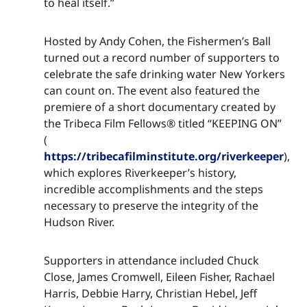
to heal itself.”​​​​‌ ‍ ​‍​‍‌‍ ‌ ​‍‌‍‍‌‌‍‌ ‌‍‍‌‌‍ ‍​‍​‍​ ‍‍​‍​‍‌ ​ ‌‍​‌‌‍ ‍‌‍‍‌‌ ‌​‌ ‍‌​‍ ‍‌‍‍‌‌‍ ​‍​‍​‍ ​​‍​‍‌‍‍​‌ ​‍‌‍‌‌‌‍‌‍​‍​‍​ ‍‍​‍​‍‌‍‍​‌ ‌​‌ ‌​‌ ​​‌ ​ ​ ‍‍​‍ ​‍ ‌‍​ ‌‍ ‌‌ ​ ​‍ ‍‌‍ ‌‌‍​‌‌‍‍‌‌‍ ‍​‍ ‍​ ​‍​ ​​​ ​‍​ ‌​‌ ​‍‌‍‌‌‌‍‌​‌‍‌‌‌ ​ ‌‍‍‌‌‍‌ ‌‍ ‍​‍ ‍‌ ​‍‌‍‍‌‌ ‌‍‌‍‌‌‌ ​‍‌‍‍ ‌‍‌‌‌‍‌‌‌ ​​‌‍‌‌‌ ​‍​‍ ‍‌‍ ‌ ​‍‌‍‌ ​‍ ‌‍‍‌‌‍ ‍‌ ‌​‌‍‌‌‌‍ ‍‌ ‌​​‍ ‌‍‌‌‌‍‌​‌‍‍‌‌ ‌​​‍ ‌‍ ‌‌‍ ‌‍‌​‌‍‌‌​ ‌‌ ​​‌ ​‍‌‍‌‌‌ ​ ‌‍‌‌‌‍ ‍‌ ‌​‌‍​‌‌ ‌​‌‍‍‌‌‍ ‌‍ ‍​ ‍ ‌‍‍‌‌‍‌​​ ‌‌‍​‌‌‍​‌‌‍​‍‌‍​‍​ ‌‍​ ​‌​ ​ ‌‍​‍​‍ ‌​ ​​‌‍​‍‌‍‌‌​ ‌​​‍ ‌​ ‌​‌‍​‍‌‍​‍​ ​‌​‍ ‌‌‍​‌‌‍​‌‌‍‌‍‌‍‌‌​‍ ‌​ ​‌​ ​ ​ ‍​​ ‌​​ ‌‌​ ‌‍‌‍​ ​ ‌‍​ ‌​​ ‌‍‌‍‌‍​ ‌​​ ‍ ‌ ‌​‌ ‍‌‌ ​​‌‍‌‌​ ‌‌‍​‌‌ ​‍‌ ‌​‌‍‍‌‌‍​ ‌‍ ​‌‍‌‌​ ‍ ‌ ​​‌‍​‌‌ ‌​‌‍‍​​ ‌‌‍​ ‌‍ ‌‍ ‍‌ ‌​‌‍‌‌‌‍ ‍‌ ‌​​‍‌‌​ ‌‌‌​​‍‌‌ ‌‍‍ ‌‍‌‌‌ ‍‌​‍‌‌​ ​ ‌​‌​​‍‌‌​ ​ ‌​‌​​‍‌‌​ ​‍​ ​‍‌‍​‌​ ‍‌‌‍‌​‌‍​‌​ ​‍​ ​‍​ ‌‌​ ‍‌​ ‌‌‌‍‌‍‌‍‌‍‌‍​ ​‍‌‌​ ​‍​ ​‍​‍‌‌​ ‌‌‌​‌​​‍ ‍‌‍​ ‌‍‍​‌‍‍‌‌‍ ​‌‍‌​‌ ​‍‌‍‌‌‌‍ ‍​‍‌‌​ ‌‌‌​​‍‌‌ ‌‍‍ ‌‍‌‌‌ ‍‌​‍‌‌​ ​ ‌​‌​​‍‌‌​ ​ ‌​‌​​‍‌‌​ ​‍​ ​‍‌‍​‌​ ‍‌‌‍‌​‌‍​‌​ ​‍​ ​‍​ ‌‌​ ‍‌​ ‌‌‌‍‌‍‌‍‌‍‌‍​ ​ ​​​‍‌‌​ ​‍​ ​‍​‍‌‌​ ‌‌‌​‌​​‍ ‍‌ ‌​‌‍‌‌‌ ‍​‌ ‌​​ ‌‍​‍‌‍​‌‌ ​ ‌‍‌‌‌‌‌‌‌ ​‍‌‍ ​​ ‌‌‍‍​‌ ‌​‌ ‌​‌ ​​‌ ​ ​‍‌‌​ ​ ‌​​‌​‍‌‌​ ​‍‌​‌‍​‍‌‌​ ​‍‌​‌‍‌‍​ ‌‍ ‌‌ ​ ​‍ ‍‌‍ ‌‌‍​‌‌‍‍‌‌‍ ‍​‍ ‍​ ​‍​ ​​​ ​‍​ ‌​‌ ​‍‌‍‌‌‌‍‌​‌‍‌‌‌ ​ ‌‍‍‌‌‍‌ ‌‍ ‍​‍ ‍‌ ​‍‌‍‍‌‌ ‌‍‌‍‌‌‌ ​‍‌‍‍ ‌‍‌‌‌‍‌‌‌ ​​‌‍‌‌‌ ​‍​‍ ‍‌‍ ‌ ​‍‌‍‌ ​‍‌‍‌‍‍‌‌‍‌​​ ‌‌‍​‌‌‍​‌‌‍​‍‌‍​‍​ ‌‍​ ​‌​ ​ ‌‍​‍​‍ ‌​ ​​‌‍​‍‌‍‌‌​ ‌​​‍ ‌​ ‌​‌‍​‍‌‍​‍​ ​‌​‍ ‌‌‍​‌‌‍​‌‌‍‌‍‌‍‌‌​‍ ‌​ ​‌​ ​ ​ ‍​​ ‌​​ ‌‌​ ‌‍‌‍​ ​ ‌‍​ ‌​​ ‌‍‌‍‌‍​ ‌​​‍‌‍‌ ‌​‌ ‍‌‌ ​​‌‍‌‌​ ‌‌‍​‌‌ ​‍‌ ‌​‌‍‍‌‌‍​ ‌‍ ​‌‍‌‌​‍‌‍‌ ​​‌‍​‌‌ ‌​‌‍‍​​ ‌‌‍​ ‌‍ ‌‍ ‍‌ ‌​‌‍‌‌‌‍ ‍‌ ‌​​‍‌‌​ ‌‌‌​​‍‌‌ ‌‍‍ ‌‍‌‌‌ ‍‌​‍‌‌​ ​ ‌​‌​​‍‌‌​ ​ ‌​‌​​‍‌‌​ ​‍​ ​‍‌‍​‌​ ‍‌‌‍‌​‌‍​‌​ ​‍​ ​‍​ ‌‌​ ‍‌​ ‌‌‌‍‌‍‌‍‌‍‌‍​ ​‍‌‌​ ​‍​ ​‍​‍‌‌​ ‌‌‌​‌​​‍ ‍‌‍​ ‌‍‍​‌‍‍‌‌‍ ​‌‍‌​‌ ​‍‌‍‌‌‌‍ ‍​‍‌‌​ ‌‌‌​​‍‌‌ ‌‍‍ ‌‍‌‌‌ ‍‌​‍‌‌​ ​ ‌​‌​​‍‌‌​ ​ ‌​‌​​‍‌‌​ ​‍​ ​‍‌‍​‌​ ‍‌‌‍‌​‌‍​‌​ ​‍​ ​‍​ ‌‌​ ‍‌​ ‌‌‌‍‌‍‌‍‌‍‌‍​ ​ ​​​‍‌‌​ ​‍​ ​‍​‍‌‌​ ‌‌‌​‌​​‍ ‍‌ ‌​‌‍‌‌‌ ‍​‌ ‌​​‍‌‍‌ ​​‌‍‌‌‌ ​‍‌ ​ ‌ ​​‌‍‌‌‌‍​ ‌ ‌​‌‍‍‌‌ ‌‍‌‍‌‌​ ‌‌ ​​‌ ‌‌‌‍​‍‌‍ ​‌‍‍‌‌ ​ ‌‍‍​‌‍‌‌‌‍‌​​‍​‍‌ ‌
Hosted by Andy Cohen, the Fishermen’s Ball
turned out a record number of supporters to
celebrate the safe drinking water New Yorkers
can count on. The event also featured the
premiere of a short documentary created by
the Tribeca Film Fellows® titled “KEEPING ON”
(​​​​
https://tribecafilminstitute.org/riverkeeper
),
which explores Riverkeeper’s history,
incredible accomplishments and the steps
necessary to preserve the integrity of the
Hudson River.​​​​‌ ‍ ​‍​‍‌‍ ‌ ​‍‌‍‍‌‌‍‌ ‌‍‍‌‌‍ ‍​‍​‍​ ‍‍​‍​‍‌ ​ ‌‍​‌‌‍ ‍‌‍‍‌‌ ‌​‌ ‍‌​‍ ‍‌‍‍‌‌‍ ​‍​‍​‍ ​​‍​‍‌‍‍​‌ ​‍‌‍‌‌‌‍‌‍​‍​‍​ ‍‍​‍​‍‌‍‍​‌ ‌​‌ ‌​‌ ​​‌ ​ ​ ‍‍​‍ ​‍ ‌‍​ ‌‍ ‌‌ ​ ​‍ ‍‌‍ ‌‌‍​‌‌‍‍‌‌‍ ‍​‍ ‍​ ​‍​ ​​​ ​‍​ ‌​‌ ​‍‌‍‌‌‌‍‌​‌‍‌‌‌ ​ ‌‍‍‌‌‍‌ ‌‍ ‍​‍ ‍‌ ​‍‌‍‍‌‌ ‌‍‌‍‌‌‌ ​‍‌‍‍ ‌‍‌‌‌‍‌‌‌ ​​‌‍‌‌‌ ​‍​‍ ‍‌‍ ‌ ​‍‌‍‌ ​‍ ‌‍‍‌‌‍ ‍‌ ‌​‌‍‌‌‌‍ ‍‌ ‌​​‍ ‌‍‌‌‌‍‌​‌‍‍‌‌ ‌​​‍ ‌‍ ‌‌‍ ‌‍‌​‌‍‌‌​ ‌‌ ​​‌ ​‍‌‍‌‌‌ ​ ‌‍‌‌‌‍ ‍‌ ‌​‌‍​‌‌ ‌​‌‍‍‌‌‍ ‌‍ ‍​ ‍ ‌‍‍‌‌‍‌​​ ‌‌‍​‌‌‍​‌‌‍​‍‌‍​‍​ ‌‍​ ​‌​ ​ ‌‍​‍​‍ ‌​ ​​‌‍​‍‌‍‌‌​ ‌​​‍ ‌​ ‌​‌‍​‍‌‍​‍​ ​‌​‍ ‌‌‍​‌‌‍​‌‌‍‌‍‌‍‌‌​‍ ‌​ ​‌​ ​ ​ ‍​​ ‌​​ ‌‌​ ‌‍‌‍​ ​ ‌‍​ ‌​​ ‌‍‌‍‌‍​ ‌​​ ‍ ‌ ‌​‌ ‍‌‌ ​​‌‍‌‌​ ‌‌‍​‌‌ ​‍‌ ‌​‌‍‍‌‌‍​ ‌‍ ​‌‍‌‌​ ‍ ‌ ​​‌‍​‌‌ ‌​‌‍‍​​ ‌‌‍​ ‌‍ ‌‍ ‍‌ ‌​‌‍‌‌‌‍ ‍‌ ‌​​‍‌‌​ ‌‌‌​​‍‌‌ ‌‍‍ ‌‍‌‌‌ ‍‌​‍‌‌​ ​ ‌​‌​​‍‌‌​ ​ ‌​‌​​‍‌‌​ ​‍​ ​‍​ ​ ‌‍‌‌‌‍​‍​ ​‍​ ‍​​ ‌‍​ ​‌‌‍‌‍‌‍​ ​ ​‍​ ​‌​ ​‌​‍‌‌​ ​‍​ ​‍​‍‌‌​ ‌‌‌​‌​​‍ ‍‌‍​ ‌‍‍​‌‍‍‌‌‍ ​‌‍‌​‌ ​‍‌‍‌‌‌‍ ‍​‍‌‌​ ‌‌‌​​‍‌‌ ‌‍‍ ‌‍‌‌‌ ‍‌​‍‌‌​ ​ ‌​‌​​‍‌‌​ ​ ‌​‌​​‍‌‌​ ​‍​ ​‍​ ​ ‌‍‌‌‌‍​‍​ ​‍​ ‍​​ ‌‍​ ​‌‌‍‌‍‌‍​ ​ ​‍​ ​‌​ ​‌​ ​‍​‍‌‌​ ​‍​ ​‍​‍‌‌​ ‌‌‌​‌​​‍ ‍‌ ‌​‌‍‌‌‌ ‍​‌ ‌​​ ‌‍​‍‌‍​‌‌ ​ ‌‍‌‌‌‌‌‌‌ ​‍‌‍ ​​ ‌‌‍‍​‌ ‌​‌ ‌​‌ ​​‌ ​ ​‍‌‌​ ​ ‌​​‌​‍‌‌​ ​‍‌​‌‍​‍‌‌​ ​‍‌​‌‍‌‍​ ‌‍ ‌‌ ​ ​‍ ‍‌‍ ‌‌‍​‌‌‍‍‌‌‍ ‍​‍ ‍​ ​‍​ ​​​ ​‍​ ‌​‌ ​‍‌‍‌‌‌‍‌​‌‍‌‌‌ ​ ‌‍‍‌‌‍‌ ‌‍ ‍​‍ ‍‌ ​‍‌‍‍‌‌ ‌‍‌‍‌‌‌ ​‍‌‍‍ ‌‍‌‌‌‍‌‌‌ ​​‌‍‌‌‌ ​‍​‍ ‍‌‍ ‌ ​‍‌‍‌ ​‍‌‍‌‍‍‌‌‍‌​​ ‌‌‍​‌‌‍​‌‌‍​‍‌‍​‍​ ‌‍​ ​‌​ ​ ‌‍​‍​‍ ‌​ ​​‌‍​‍‌‍‌‌​ ‌​​‍ ‌​ ‌​‌‍​‍‌‍​‍​ ​‌​‍ ‌‌‍​‌‌‍​‌‌‍‌‍‌‍‌‌​‍ ‌​ ​‌​ ​ ​ ‍​​ ‌​​ ‌‌​ ‌‍‌‍​ ​ ‌‍​ ‌​​ ‌‍‌‍‌‍​ ‌​​‍‌‍‌ ‌​‌ ‍‌‌ ​​‌‍‌‌​ ‌‌‍​‌‌ ​‍‌ ‌​‌‍‍‌‌‍​ ‌‍ ​‌‍‌‌​‍‌‍‌ ​​‌‍​‌‌ ‌​‌‍‍​​ ‌‌‍​ ‌‍ ‌‍ ‍‌ ‌​‌‍‌‌‌‍ ‍‌ ‌​​‍‌‌​ ‌‌‌​​‍‌‌ ‌‍‍ ‌‍‌‌‌ ‍‌​‍‌‌​ ​ ‌​‌​​‍‌‌​ ​ ‌​‌​​‍‌‌​ ​‍​ ​‍​ ​ ‌‍‌‌‌‍​‍​ ​‍​ ‍​​ ‌‍​ ​‌‌‍‌‍‌‍​ ​ ​‍​ ​‌​ ​‌​‍‌‌​ ​‍​ ​‍​‍‌‌​ ‌‌‌​‌​​‍ ‍‌‍​ ‌‍‍​‌‍‍‌‌‍ ​‌‍‌​‌ ​‍‌‍‌‌‌‍ ‍​‍‌‌​ ‌‌‌​​‍‌‌ ‌‍‍ ‌‍‌‌‌ ‍‌​‍‌‌​ ​ ‌​‌​​‍‌‌​ ​ ‌​‌​​‍‌‌​ ​‍​ ​‍​ ​ ‌‍‌‌‌‍​‍​ ​‍​ ‍​​ ‌‍​ ​‌‌‍‌‍‌‍​ ​ ​‍​ ​‌​ ​‌​ ​‍​‍‌‌​ ​‍​ ​‍​‍‌‌​ ‌‌‌​‌​​‍ ‍‌ ‌​‌‍‌‌‌ ‍​‌ ‌​​‍‌‍‌ ​​‌‍‌‌‌ ​‍‌ ​ ‌ ​​‌‍‌‌‌‍​ ‌ ‌​‌‍‍‌‌ ‌‍‌‍‌‌​ ‌‌ ​​‌ ‌‌‌‍​‍‌‍ ​‌‍‍‌‌ ​ ‌‍‍​‌‍‌‌‌‍‌​​‍​‍‌ ‌
Supporters in attendance included Chuck
Close, James Cromwell, Eileen Fisher, Rachael
Harris, Debbie Harry, Christian Hebel, Jeff