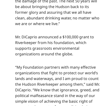
the damage of the past. The next 50 years will
be about bringing the Hudson back to its
former glory and assuring that we all have
clean, abundant drinking water, no matter who
we are or where we live.”​​​​‌ ‍ ​‍​‍‌‍ ‌ ​‍‌‍‍‌‌‍‌ ‌‍‍‌‌‍ ‍​‍​‍​ ‍‍​‍​‍‌ ​ ‌‍​‌‌‍ ‍‌‍‍‌‌ ‌​‌ ‍‌​‍ ‍‌‍‍‌‌‍ ​‍​‍​‍ ​​‍​‍‌‍‍​‌ ​‍‌‍‌‌‌‍‌‍​‍​‍​ ‍‍​‍​‍‌‍‍​‌ ‌​‌ ‌​‌ ​​‌ ​ ​ ‍‍​‍ ​‍ ‌‍​ ‌‍ ‌‌ ​ ​‍ ‍‌‍ ‌‌‍​‌‌‍‍‌‌‍ ‍​‍ ‍​ ​‍​ ​​​ ​‍​ ‌​‌ ​‍‌‍‌‌‌‍‌​‌‍‌‌‌ ​ ‌‍‍‌‌‍‌ ‌‍ ‍​‍ ‍‌ ​‍‌‍‍‌‌ ‌‍‌‍‌‌‌ ​‍‌‍‍ ‌‍‌‌‌‍‌‌‌ ​​‌‍‌‌‌ ​‍​‍ ‍‌‍ ‌ ​‍‌‍‌ ​‍ ‌‍‍‌‌‍ ‍‌ ‌​‌‍‌‌‌‍ ‍‌ ‌​​‍ ‌‍‌‌‌‍‌​‌‍‍‌‌ ‌​​‍ ‌‍ ‌‌‍ ‌‍‌​‌‍‌‌​ ‌‌ ​​‌ ​‍‌‍‌‌‌ ​ ‌‍‌‌‌‍ ‍‌ ‌​‌‍​‌‌ ‌​‌‍‍‌‌‍ ‌‍ ‍​ ‍ ‌‍‍‌‌‍‌​​ ‌‌‍​‌‌‍​‌‌‍​‍‌‍​‍​ ‌‍​ ​‌​ ​ ‌‍​‍​‍ ‌​ ​​‌‍​‍‌‍‌‌​ ‌​​‍ ‌​ ‌​‌‍​‍‌‍​‍​ ​‌​‍ ‌‌‍​‌‌‍​‌‌‍‌‍‌‍‌‌​‍ ‌​ ​‌​ ​ ​ ‍​​ ‌​​ ‌‌​ ‌‍‌‍​ ​ ‌‍​ ‌​​ ‌‍‌‍‌‍​ ‌​​ ‍ ‌ ‌​‌ ‍‌‌ ​​‌‍‌‌​ ‌‌‍​‌‌ ​‍‌ ‌​‌‍‍‌‌‍​ ‌‍ ​‌‍‌‌​ ‍ ‌ ​​‌‍​‌‌ ‌​‌‍‍​​ ‌‌‍​ ‌‍ ‌‍ ‍‌ ‌​‌‍‌‌‌‍ ‍‌ ‌​​‍‌‌​ ‌‌‌​​‍‌‌ ‌‍‍ ‌‍‌‌‌ ‍‌​‍‌‌​ ​ ‌​‌​​‍‌‌​ ​ ‌​‌​​‍‌‌​ ​‍​ ​‍​ ​ ​ ‌‌​ ‍​​ ​ ​ ‌​​ ​ ​ ​ ​ ‍​‌‍‌‌​ ​‌​ ‌‌​ ‌‍​‍‌‌​ ​‍​ ​‍​‍‌‌​ ‌‌‌​‌​​‍ ‍‌‍​ ‌‍‍​‌‍‍‌‌‍ ​‌‍‌​‌ ​‍‌‍‌‌‌‍ ‍​‍‌‌​ ‌‌‌​​‍‌‌ ‌‍‍ ‌‍‌‌‌ ‍‌​‍‌‌​ ​ ‌​‌​​‍‌‌​ ​ ‌​‌​​‍‌‌​ ​‍​ ​‍​ ​ ​ ‌‌​ ‍​​ ​ ​ ‌​​ ​ ​ ​ ​ ‍​‌‍‌‌​ ​‌​ ‌‌​ ‌‍​ ​​​‍‌‌​ ​‍​ ​‍​‍‌‌​ ‌‌‌​‌​​‍ ‍‌ ‌​‌‍‌‌‌ ‍​‌ ‌​​ ‌‍​‍‌‍​‌‌ ​ ‌‍‌‌‌‌‌‌‌ ​‍‌‍ ​​ ‌‌‍‍​‌ ‌​‌ ‌​‌ ​​‌ ​ ​‍‌‌​ ​ ‌​​‌​‍‌‌​ ​‍‌​‌‍​‍‌‌​ ​‍‌​‌‍‌‍​ ‌‍ ‌‌ ​ ​‍ ‍‌‍ ‌‌‍​‌‌‍‍‌‌‍ ‍​‍ ‍​ ​‍​ ​​​ ​‍​ ‌​‌ ​‍‌‍‌‌‌‍‌​‌‍‌‌‌ ​ ‌‍‍‌‌‍‌ ‌‍ ‍​‍ ‍‌ ​‍‌‍‍‌‌ ‌‍‌‍‌‌‌ ​‍‌‍‍ ‌‍‌‌‌‍‌‌‌ ​​‌‍‌‌‌ ​‍​‍ ‍‌‍ ‌ ​‍‌‍‌ ​‍‌‍‌‍‍‌‌‍‌​​ ‌‌‍​‌‌‍​‌‌‍​‍‌‍​‍​ ‌‍​ ​‌​ ​ ‌‍​‍​‍ ‌​ ​​‌‍​‍‌‍‌‌​ ‌​​‍ ‌​ ‌​‌‍​‍‌‍​‍​ ​‌​‍ ‌‌‍​‌‌‍​‌‌‍‌‍‌‍‌‌​‍ ‌​ ​‌​ ​ ​ ‍​​ ‌​​ ‌‌​ ‌‍‌‍​ ​ ‌‍​ ‌​​ ‌‍‌‍‌‍​ ‌​​‍‌‍‌ ‌​‌ ‍‌‌ ​​‌‍‌‌​ ‌‌‍​‌‌ ​‍‌ ‌​‌‍‍‌‌‍​ ‌‍ ​‌‍‌‌​‍‌‍‌ ​​‌‍​‌‌ ‌​‌‍‍​​ ‌‌‍​ ‌‍ ‌‍ ‍‌ ‌​‌‍‌‌‌‍ ‍‌ ‌​​‍‌‌​ ‌‌‌​​‍‌‌ ‌‍‍ ‌‍‌‌‌ ‍‌​‍‌‌​ ​ ‌​‌​​‍‌‌​ ​ ‌​‌​​‍‌‌​ ​‍​ ​‍​ ​ ​ ‌‌​ ‍​​ ​ ​ ‌​​ ​ ​ ​ ​ ‍​‌‍‌‌​ ​‌​ ‌‌​ ‌‍​‍‌‌​ ​‍​ ​‍​‍‌‌​ ‌‌‌​‌​​‍ ‍‌‍​ ‌‍‍​‌‍‍‌‌‍ ​‌‍‌​‌ ​‍‌‍‌‌‌‍ ‍​‍‌‌​ ‌‌‌​​‍‌‌ ‌‍‍ ‌‍‌‌‌ ‍‌​‍‌‌​ ​ ‌​‌​​‍‌‌​ ​ ‌​‌​​‍‌‌​ ​‍​ ​‍​ ​ ​ ‌‌​ ‍​​ ​ ​ ‌​​ ​ ​ ​ ​ ‍​‌‍‌‌​ ​‌​ ‌‌​ ‌‍​ ​​​‍‌‌​ ​‍​ ​‍​‍‌‌​ ‌‌‌​‌​​‍ ‍‌ ‌​‌‍‌‌‌ ‍​‌ ‌​​‍‌‍‌ ​​‌‍‌‌‌ ​‍‌ ​ ‌ ​​‌‍‌‌‌‍​ ‌ ‌​‌‍‍‌‌ ‌‍‌‍‌‌​ ‌‌ ​​‌ ‌‌‌‍​‍‌‍ ​‌‍‍‌‌ ​ ‌‍‍​‌‍‌‌‌‍‌​​‍​‍‌ ‌
Mr. DiCaprio announced a $100,000 grant to
Riverkeeper from his foundation, which
supports grassroots environmental
organizations around the globe.​​​​‌ ‍ ​‍​‍‌‍ ‌ ​‍‌‍‍‌‌‍‌ ‌‍‍‌‌‍ ‍​‍​‍​ ‍‍​‍​‍‌ ​ ‌‍​‌‌‍ ‍‌‍‍‌‌ ‌​‌ ‍‌​‍ ‍‌‍‍‌‌‍ ​‍​‍​‍ ​​‍​‍‌‍‍​‌ ​‍‌‍‌‌‌‍‌‍​‍​‍​ ‍‍​‍​‍‌‍‍​‌ ‌​‌ ‌​‌ ​​‌ ​ ​ ‍‍​‍ ​‍ ‌‍​ ‌‍ ‌‌ ​ ​‍ ‍‌‍ ‌‌‍​‌‌‍‍‌‌‍ ‍​‍ ‍​ ​‍​ ​​​ ​‍​ ‌​‌ ​‍‌‍‌‌‌‍‌​‌‍‌‌‌ ​ ‌‍‍‌‌‍‌ ‌‍ ‍​‍ ‍‌ ​‍‌‍‍‌‌ ‌‍‌‍‌‌‌ ​‍‌‍‍ ‌‍‌‌‌‍‌‌‌ ​​‌‍‌‌‌ ​‍​‍ ‍‌‍ ‌ ​‍‌‍‌ ​‍ ‌‍‍‌‌‍ ‍‌ ‌​‌‍‌‌‌‍ ‍‌ ‌​​‍ ‌‍‌‌‌‍‌​‌‍‍‌‌ ‌​​‍ ‌‍ ‌‌‍ ‌‍‌​‌‍‌‌​ ‌‌ ​​‌ ​‍‌‍‌‌‌ ​ ‌‍‌‌‌‍ ‍‌ ‌​‌‍​‌‌ ‌​‌‍‍‌‌‍ ‌‍ ‍​ ‍ ‌‍‍‌‌‍‌​​ ‌‌‍​‌‌‍​‌‌‍​‍‌‍​‍​ ‌‍​ ​‌​ ​ ‌‍​‍​‍ ‌​ ​​‌‍​‍‌‍‌‌​ ‌​​‍ ‌​ ‌​‌‍​‍‌‍​‍​ ​‌​‍ ‌‌‍​‌‌‍​‌‌‍‌‍‌‍‌‌​‍ ‌​ ​‌​ ​ ​ ‍​​ ‌​​ ‌‌​ ‌‍‌‍​ ​ ‌‍​ ‌​​ ‌‍‌‍‌‍​ ‌​​ ‍ ‌ ‌​‌ ‍‌‌ ​​‌‍‌‌​ ‌‌‍​‌‌ ​‍‌ ‌​‌‍‍‌‌‍​ ‌‍ ​‌‍‌‌​ ‍ ‌ ​​‌‍​‌‌ ‌​‌‍‍​​ ‌‌‍​ ‌‍ ‌‍ ‍‌ ‌​‌‍‌‌‌‍ ‍‌ ‌​​‍‌‌​ ‌‌‌​​‍‌‌ ‌‍‍ ‌‍‌‌‌ ‍‌​‍‌‌​ ​ ‌​‌​​‍‌‌​ ​ ‌​‌​​‍‌‌​ ​‍​ ​‍​ ‌‌​ ​​​ ​‍‌‍‌​​ ‌‌‌‍‌‌​ ​‌‌‍‌​​ ​​‌‍‌‌​ ‍‌​ ‍‌​‍‌‌​ ​‍​ ​‍​‍‌‌​ ‌‌‌​‌​​‍ ‍‌‍​ ‌‍‍​‌‍‍‌‌‍ ​‌‍‌​‌ ​‍‌‍‌‌‌‍ ‍​‍‌‌​ ‌‌‌​​‍‌‌ ‌‍‍ ‌‍‌‌‌ ‍‌​‍‌‌​ ​ ‌​‌​​‍‌‌​ ​ ‌​‌​​‍‌‌​ ​‍​ ​‍​ ‌‌​ ​​​ ​‍‌‍‌​​ ‌‌‌‍‌‌​ ​‌‌‍‌​​ ​​‌‍‌‌​ ‍‌​ ‍‌​ ​​​‍‌‌​ ​‍​ ​‍​‍‌‌​ ‌‌‌​‌​​‍ ‍‌ ‌​‌‍‌‌‌ ‍​‌ ‌​​ ‌‍​‍‌‍​‌‌ ​ ‌‍‌‌‌‌‌‌‌ ​‍‌‍ ​​ ‌‌‍‍​‌ ‌​‌ ‌​‌ ​​‌ ​ ​‍‌‌​ ​ ‌​​‌​‍‌‌​ ​‍‌​‌‍​‍‌‌​ ​‍‌​‌‍‌‍​ ‌‍ ‌‌ ​ ​‍ ‍‌‍ ‌‌‍​‌‌‍‍‌‌‍ ‍​‍ ‍​ ​‍​ ​​​ ​‍​ ‌​‌ ​‍‌‍‌‌‌‍‌​‌‍‌‌‌ ​ ‌‍‍‌‌‍‌ ‌‍ ‍​‍ ‍‌ ​‍‌‍‍‌‌ ‌‍‌‍‌‌‌ ​‍‌‍‍ ‌‍‌‌‌‍‌‌‌ ​​‌‍‌‌‌ ​‍​‍ ‍‌‍ ‌ ​‍‌‍‌ ​‍‌‍‌‍‍‌‌‍‌​​ ‌‌‍​‌‌‍​‌‌‍​‍‌‍​‍​ ‌‍​ ​‌​ ​ ‌‍​‍​‍ ‌​ ​​‌‍​‍‌‍‌‌​ ‌​​‍ ‌​ ‌​‌‍​‍‌‍​‍​ ​‌​‍ ‌‌‍​‌‌‍​‌‌‍‌‍‌‍‌‌​‍ ‌​ ​‌​ ​ ​ ‍​​ ‌​​ ‌‌​ ‌‍‌‍​ ​ ‌‍​ ‌​​ ‌‍‌‍‌‍​ ‌​​‍‌‍‌ ‌​‌ ‍‌‌ ​​‌‍‌‌​ ‌‌‍​‌‌ ​‍‌ ‌​‌‍‍‌‌‍​ ‌‍ ​‌‍‌‌​‍‌‍‌ ​​‌‍​‌‌ ‌​‌‍‍​​ ‌‌‍​ ‌‍ ‌‍ ‍‌ ‌​‌‍‌‌‌‍ ‍‌ ‌​​‍‌‌​ ‌‌‌​​‍‌‌ ‌‍‍ ‌‍‌‌‌ ‍‌​‍‌‌​ ​ ‌​‌​​‍‌‌​ ​ ‌​‌​​‍‌‌​ ​‍​ ​‍​ ‌‌​ ​​​ ​‍‌‍‌​​ ‌‌‌‍‌‌​ ​‌‌‍‌​​ ​​‌‍‌‌​ ‍‌​ ‍‌​‍‌‌​ ​‍​ ​‍​‍‌‌​ ‌‌‌​‌​​‍ ‍‌‍​ ‌‍‍​‌‍‍‌‌‍ ​‌‍‌​‌ ​‍‌‍‌‌‌‍ ‍​‍‌‌​ ‌‌‌​​‍‌‌ ‌‍‍ ‌‍‌‌‌ ‍‌​‍‌‌​ ​ ‌​‌​​‍‌‌​ ​ ‌​‌​​‍‌‌​ ​‍​ ​‍​ ‌‌​ ​​​ ​‍‌‍‌​​ ‌‌‌‍‌‌​ ​‌‌‍‌​​ ​​‌‍‌‌​ ‍‌​ ‍‌​ ​​​‍‌‌​ ​‍​ ​‍​‍‌‌​ ‌‌‌​‌​​‍ ‍‌ ‌​‌‍‌‌‌ ‍​‌ ‌​​‍‌‍‌ ​​‌‍‌‌‌ ​‍‌ ​ ‌ ​​‌‍‌‌‌‍​ ‌ ‌​‌‍‍‌‌ ‌‍‌‍‌‌​ ‌‌ ​​‌ ‌‌‌‍​‍‌‍ ​‌‍‍‌‌ ​ ‌‍‍​‌‍‌‌‌‍‌​​‍​‍‌ ‌
“My Foundation partners with many effective
organizations that fight to protect our world’s
lands and waterways, and I am proud to count
the Hudson Riverkeeper among them,” said Mr.
DiCaprio. “We know that ignorance, greed, and
political malfeasance stand in the way of our
simple vision of achieving the basic right of