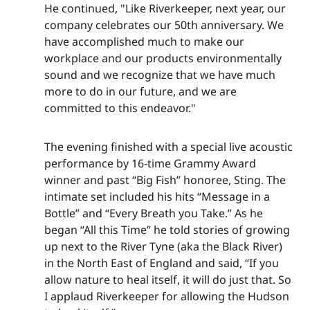
He continued, "Like Riverkeeper, next year, our
company celebrates our 50th anniversary. We
have accomplished much to make our
workplace and our products environmentally
sound and we recognize that we have much
more to do in our future, and we are
committed to this endeavor."​​​​‌ ‍ ​‍​‍‌‍ ‌ ​‍‌‍‍‌‌‍‌ ‌‍‍‌‌‍ ‍​‍​‍​ ‍‍​‍​‍‌ ​ ‌‍​‌‌‍ ‍‌‍‍‌‌ ‌​‌ ‍‌​‍ ‍‌‍‍‌‌‍ ​‍​‍​‍ ​​‍​‍‌‍‍​‌ ​‍‌‍‌‌‌‍‌‍​‍​‍​ ‍‍​‍​‍‌‍‍​‌ ‌​‌ ‌​‌ ​​‌ ​ ​ ‍‍​‍ ​‍ ‌‍​ ‌‍ ‌‌ ​ ​‍ ‍‌‍ ‌‌‍​‌‌‍‍‌‌‍ ‍​‍ ‍​ ​‍​ ​​​ ​‍​ ‌​‌ ​‍‌‍‌‌‌‍‌​‌‍‌‌‌ ​ ‌‍‍‌‌‍‌ ‌‍ ‍​‍ ‍‌ ​‍‌‍‍‌‌ ‌‍‌‍‌‌‌ ​‍‌‍‍ ‌‍‌‌‌‍‌‌‌ ​​‌‍‌‌‌ ​‍​‍ ‍‌‍ ‌ ​‍‌‍‌ ​‍ ‌‍‍‌‌‍ ‍‌ ‌​‌‍‌‌‌‍ ‍‌ ‌​​‍ ‌‍‌‌‌‍‌​‌‍‍‌‌ ‌​​‍ ‌‍ ‌‌‍ ‌‍‌​‌‍‌‌​ ‌‌ ​​‌ ​‍‌‍‌‌‌ ​ ‌‍‌‌‌‍ ‍‌ ‌​‌‍​‌‌ ‌​‌‍‍‌‌‍ ‌‍ ‍​ ‍ ‌‍‍‌‌‍‌​​ ‌‌‍​‌‌‍​‌‌‍​‍‌‍​‍​ ‌‍​ ​‌​ ​ ‌‍​‍​‍ ‌​ ​​‌‍​‍‌‍‌‌​ ‌​​‍ ‌​ ‌​‌‍​‍‌‍​‍​ ​‌​‍ ‌‌‍​‌‌‍​‌‌‍‌‍‌‍‌‌​‍ ‌​ ​‌​ ​ ​ ‍​​ ‌​​ ‌‌​ ‌‍‌‍​ ​ ‌‍​ ‌​​ ‌‍‌‍‌‍​ ‌​​ ‍ ‌ ‌​‌ ‍‌‌ ​​‌‍‌‌​ ‌‌‍​‌‌ ​‍‌ ‌​‌‍‍‌‌‍​ ‌‍ ​‌‍‌‌​ ‍ ‌ ​​‌‍​‌‌ ‌​‌‍‍​​ ‌‌‍​ ‌‍ ‌‍ ‍‌ ‌​‌‍‌‌‌‍ ‍‌ ‌​​‍‌‌​ ‌‌‌​​‍‌‌ ‌‍‍ ‌‍‌‌‌ ‍‌​‍‌‌​ ​ ‌​‌​​‍‌‌​ ​ ‌​‌​​‍‌‌​ ​‍​ ​‍​ ‌‌​ ‍​​ ​ ​ ​​​ ‌‌​ ​​​ ​‍‌‍‌​‌‍​ ​ ‌‌‌‍​‍​ ​‌​‍‌‌​ ​‍​ ​‍​‍‌‌​ ‌‌‌​‌​​‍ ‍‌‍​ ‌‍‍​‌‍‍‌‌‍ ​‌‍‌​‌ ​‍‌‍‌‌‌‍ ‍​‍‌‌​ ‌‌‌​​‍‌‌ ‌‍‍ ‌‍‌‌‌ ‍‌​‍‌‌​ ​ ‌​‌​​‍‌‌​ ​ ‌​‌​​‍‌‌​ ​‍​ ​‍​ ‌‌​ ‍​​ ​ ​ ​​​ ‌‌​ ​​​ ​‍‌‍‌​‌‍​ ​ ‌‌‌‍​‍​ ​‌​ ​​​‍‌‌​ ​‍​ ​‍​‍‌‌​ ‌‌‌​‌​​‍ ‍‌ ‌​‌‍‌‌‌ ‍​‌ ‌​​ ‌‍​‍‌‍​‌‌ ​ ‌‍‌‌‌‌‌‌‌ ​‍‌‍ ​​ ‌‌‍‍​‌ ‌​‌ ‌​‌ ​​‌ ​ ​‍‌‌​ ​ ‌​​‌​‍‌‌​ ​‍‌​‌‍​‍‌‌​ ​‍‌​‌‍‌‍​ ‌‍ ‌‌ ​ ​‍ ‍‌‍ ‌‌‍​‌‌‍‍‌‌‍ ‍​‍ ‍​ ​‍​ ​​​ ​‍​ ‌​‌ ​‍‌‍‌‌‌‍‌​‌‍‌‌‌ ​ ‌‍‍‌‌‍‌ ‌‍ ‍​‍ ‍‌ ​‍‌‍‍‌‌ ‌‍‌‍‌‌‌ ​‍‌‍‍ ‌‍‌‌‌‍‌‌‌ ​​‌‍‌‌‌ ​‍​‍ ‍‌‍ ‌ ​‍‌‍‌ ​‍‌‍‌‍‍‌‌‍‌​​ ‌‌‍​‌‌‍​‌‌‍​‍‌‍​‍​ ‌‍​ ​‌​ ​ ‌‍​‍​‍ ‌​ ​​‌‍​‍‌‍‌‌​ ‌​​‍ ‌​ ‌​‌‍​‍‌‍​‍​ ​‌​‍ ‌‌‍​‌‌‍​‌‌‍‌‍‌‍‌‌​‍ ‌​ ​‌​ ​ ​ ‍​​ ‌​​ ‌‌​ ‌‍‌‍​ ​ ‌‍​ ‌​​ ‌‍‌‍‌‍​ ‌​​‍‌‍‌ ‌​‌ ‍‌‌ ​​‌‍‌‌​ ‌‌‍​‌‌ ​‍‌ ‌​‌‍‍‌‌‍​ ‌‍ ​‌‍‌‌​‍‌‍‌ ​​‌‍​‌‌ ‌​‌‍‍​​ ‌‌‍​ ‌‍ ‌‍ ‍‌ ‌​‌‍‌‌‌‍ ‍‌ ‌​​‍‌‌​ ‌‌‌​​‍‌‌ ‌‍‍ ‌‍‌‌‌ ‍‌​‍‌‌​ ​ ‌​‌​​‍‌‌​ ​ ‌​‌​​‍‌‌​ ​‍​ ​‍​ ‌‌​ ‍​​ ​ ​ ​​​ ‌‌​ ​​​ ​‍‌‍‌​‌‍​ ​ ‌‌‌‍​‍​ ​‌​‍‌‌​ ​‍​ ​‍​‍‌‌​ ‌‌‌​‌​​‍ ‍‌‍​ ‌‍‍​‌‍‍‌‌‍ ​‌‍‌​‌ ​‍‌‍‌‌‌‍ ‍​‍‌‌​ ‌‌‌​​‍‌‌ ‌‍‍ ‌‍‌‌‌ ‍‌​‍‌‌​ ​ ‌​‌​​‍‌‌​ ​ ‌​‌​​‍‌‌​ ​‍​ ​‍​ ‌‌​ ‍​​ ​ ​ ​​​ ‌‌​ ​​​ ​‍‌‍‌​‌‍​ ​ ‌‌‌‍​‍​ ​‌​ ​​​‍‌‌​ ​‍​ ​‍​‍‌‌​ ‌‌‌​‌​​‍ ‍‌ ‌​‌‍‌‌‌ ‍​‌ ‌​​‍‌‍‌ ​​‌‍‌‌‌ ​‍‌ ​ ‌ ​​‌‍‌‌‌‍​ ‌ ‌​‌‍‍‌‌ ‌‍‌‍‌‌​ ‌‌ ​​‌ ‌‌‌‍​‍‌‍ ​‌‍‍‌‌ ​ ‌‍‍​‌‍‌‌‌‍‌​​‍​‍‌ ‌
The evening finished with a special live acoustic
performance by 16-time Grammy Award
winner and past “Big Fish” honoree, Sting. The
intimate set included his hits “Message in a
Bottle” and “Every Breath you Take.” As he
began “All this Time” he told stories of growing
up next to the River Tyne (aka the Black River)
in the North East of England and said, “If you
allow nature to heal itself, it will do just that. So
I applaud Riverkeeper for allowing the Hudson