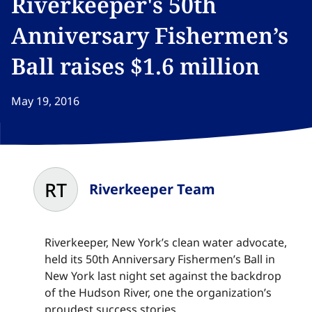
Riverkeeper's 50th
Anniversary Fishermen’s
Ball raises $1.6 million​​​​‌ ‍ ​‍​‍‌‍ ‌ ​‍‌‍‍‌‌‍‌ ‌‍‍‌‌‍ ‍​‍​‍​ ‍‍​‍​‍‌ ​ ‌‍​‌‌‍ ‍‌‍‍‌‌ ‌​‌ ‍‌​‍ ‍‌‍‍‌‌‍ ​‍​‍​‍ ​​‍​‍‌‍‍​‌ ​‍‌‍‌‌‌‍‌‍​‍​‍​ ‍‍​‍​‍‌‍‍​‌ ‌​‌ ‌​‌ ​​‌ ​ ​ ‍‍​‍ ​‍ ‌‍​ ‌‍ ‌‌ ​ ​‍ ‍‌‍ ‌‌‍​‌‌‍‍‌‌‍ ‍​‍ ‍​ ​‍​ ​​​ ​‍​ ‌​‌ ​‍‌‍‌‌‌‍‌​‌‍‌‌‌ ​ ‌‍‍‌‌‍‌ ‌‍ ‍​‍ ‍‌ ​‍‌‍‍‌‌ ‌‍‌‍‌‌‌ ​‍‌‍‍ ‌‍‌‌‌‍‌‌‌ ​​‌‍‌‌‌ ​‍​‍ ‍‌‍ ‌ ​‍‌‍‌ ​‍ ‌‍‍‌‌‍ ‍‌ ‌​‌‍‌‌‌‍ ‍‌ ‌​​‍ ‌‍‌‌‌‍‌​‌‍‍‌‌ ‌​​‍ ‌‍ ‌‌‍ ‌‍‌​‌‍‌‌​ ‌‌ ​​‌ ​‍‌‍‌‌‌ ​ ‌‍‌‌‌‍ ‍‌ ‌​‌‍​‌‌ ‌​‌‍‍‌‌‍ ‌‍ ‍​ ‍ ‌‍‍‌‌‍‌​​ ‌‌‍​‌‌‍​‌‌‍​‍‌‍​‍​ ‌‍​ ​‌​ ​ ‌‍​‍​‍ ‌​ ​​‌‍​‍‌‍‌‌​ ‌​​‍ ‌​ ‌​‌‍​‍‌‍​‍​ ​‌​‍ ‌‌‍​‌‌‍​‌‌‍‌‍‌‍‌‌​‍ ‌​ ​‌​ ​ ​ ‍​​ ‌​​ ‌‌​ ‌‍‌‍​ ​ ‌‍​ ‌​​ ‌‍‌‍‌‍​ ‌​​ ‍ ‌ ‌​‌ ‍‌‌ ​​‌‍‌‌​ ‌‌‍​‌‌ ​‍‌ ‌​‌‍‍‌‌‍​ ‌‍ ​‌‍‌‌​ ‍ ‌ ​​‌‍​‌‌ ‌​‌‍‍​​ ‌‌ ‌​‌‍‍‌‌ ‌​‌‍ ​‌‍‌‌​ ‌‍​‍‌‍​‌‌ ​ ‌‍‌‌‌‌‌‌‌ ​‍‌‍ ​​ ‌‌‍‍​‌ ‌​‌ ‌​‌ ​​‌ ​ ​‍‌‌​ ​ ‌​​‌​‍‌‌​ ​‍‌​‌‍​‍‌‌​ ​‍‌​‌‍‌‍​ ‌‍ ‌‌ ​ ​‍ ‍‌‍ ‌‌‍​‌‌‍‍‌‌‍ ‍​‍ ‍​ ​‍​ ​​​ ​‍​ ‌​‌ ​‍‌‍‌‌‌‍‌​‌‍‌‌‌ ​ ‌‍‍‌‌‍‌ ‌‍ ‍​‍ ‍‌ ​‍‌‍‍‌‌ ‌‍‌‍‌‌‌ ​‍‌‍‍ ‌‍‌‌‌‍‌‌‌ ​​‌‍‌‌‌ ​‍​‍ ‍‌‍ ‌ ​‍‌‍‌ ​‍‌‍‌‍‍‌‌‍‌​​ ‌‌‍​‌‌‍​‌‌‍​‍‌‍​‍​ ‌‍​ ​‌​ ​ ‌‍​‍​‍ ‌​ ​​‌‍​‍‌‍‌‌​ ‌​​‍ ‌​ ‌​‌‍​‍‌‍​‍​ ​‌​‍ ‌‌‍​‌‌‍​‌‌‍‌‍‌‍‌‌​‍ ‌​ ​‌​ ​ ​ ‍​​ ‌​​ ‌‌​ ‌‍‌‍​ ​ ‌‍​ ‌​​ ‌‍‌‍‌‍​ ‌​​‍‌‍‌ ‌​‌ ‍‌‌ ​​‌‍‌‌​ ‌‌‍​‌‌ ​‍‌ ‌​‌‍‍‌‌‍​ ‌‍ ​‌‍‌‌​‍‌‍‌ ​​‌‍​‌‌ ‌​‌‍‍​​ ‌‌ ‌​‌‍‍‌‌ ‌​‌‍ ​‌‍‌‌​‍‌‍‌ ​​‌‍‌‌‌ ​‍‌ ​ ‌ ​​‌‍‌‌‌‍​ ‌ ‌​‌‍‍‌‌ ‌‍‌‍‌‌​ ‌‌ ​​‌ ‌‌‌‍​‍‌‍ ​‌‍‍‌‌ ​ ‌‍‍​‌‍‌‌‌‍‌​​‍​‍‌ ‌
May 19, 2016
RT
Riverkeeper Team
Riverkeeper, New York’s clean water advocate,
held its 50th Anniversary Fishermen’s Ball in
New York last night set against the backdrop
of the Hudson River, one the organization’s
proudest success stories.​​​​‌ ‍ ​‍​‍‌‍ ‌ ​‍‌‍‍‌‌‍‌ ‌‍‍‌‌‍ ‍​‍​‍​ ‍‍​‍​‍‌ ​ ‌‍​‌‌‍ ‍‌‍‍‌‌ ‌​‌ ‍‌​‍ ‍‌‍‍‌‌‍ ​‍​‍​‍ ​​‍​‍‌‍‍​‌ ​‍‌‍‌‌‌‍‌‍​‍​‍​ ‍‍​‍​‍‌‍‍​‌ ‌​‌ ‌​‌ ​​‌ ​ ​ ‍‍​‍ ​‍ ‌‍​ ‌‍ ‌‌ ​ ​‍ ‍‌‍ ‌‌‍​‌‌‍‍‌‌‍ ‍​‍ ‍​ ​‍​ ​​​ ​‍​ ‌​‌ ​‍‌‍‌‌‌‍‌​‌‍‌‌‌ ​ ‌‍‍‌‌‍‌ ‌‍ ‍​‍ ‍‌ ​‍‌‍‍‌‌ ‌‍‌‍‌‌‌ ​‍‌‍‍ ‌‍‌‌‌‍‌‌‌ ​​‌‍‌‌‌ ​‍​‍ ‍‌‍ ‌ ​‍‌‍‌ ​‍ ‌‍‍‌‌‍ ‍‌ ‌​‌‍‌‌‌‍ ‍‌ ‌​​‍ ‌‍‌‌‌‍‌​‌‍‍‌‌ ‌​​‍ ‌‍ ‌‌‍ ‌‍‌​‌‍‌‌​ ‌‌ ​​‌ ​‍‌‍‌‌‌ ​ ‌‍‌‌‌‍ ‍‌ ‌​‌‍​‌‌ ‌​‌‍‍‌‌‍ ‌‍ ‍​ ‍ ‌‍‍‌‌‍‌​​ ‌‌‍​‌‌‍​‌‌‍​‍‌‍​‍​ ‌‍​ ​‌​ ​ ‌‍​‍​‍ ‌​ ​​‌‍​‍‌‍‌‌​ ‌​​‍ ‌​ ‌​‌‍​‍‌‍​‍​ ​‌​‍ ‌‌‍​‌‌‍​‌‌‍‌‍‌‍‌‌​‍ ‌​ ​‌​ ​ ​ ‍​​ ‌​​ ‌‌​ ‌‍‌‍​ ​ ‌‍​ ‌​​ ‌‍‌‍‌‍​ ‌​​ ‍ ‌ ‌​‌ ‍‌‌ ​​‌‍‌‌​ ‌‌‍​‌‌ ​‍‌ ‌​‌‍‍‌‌‍​ ‌‍ ​‌‍‌‌​ ‍ ‌ ​​‌‍​‌‌ ‌​‌‍‍​​ ‌‌‍​ ‌‍ ‌‍ ‍‌ ‌​‌‍‌‌‌‍ ‍‌ ‌​​‍‌‌​ ‌‌‌​​‍‌‌ ‌‍‍ ‌‍‌‌‌ ‍‌​‍‌‌​ ​ ‌​‌​​‍‌‌​ ​ ‌​‌​​‍‌‌​ ​‍​ ​‍​ ‌ ​ ​​‌‍​‌‌‍‌‍‌‍‌‍‌‍‌​​ ​‍‌‍‌​​ ​‌‌‍‌‌​ ‌‍​ ​ ​‍‌‌​ ​‍​ ​‍​‍‌‌​ ‌‌‌​‌​​‍ ‍‌‍​ ‌‍‍​‌‍‍‌‌‍ ​‌‍‌​‌ ​‍‌‍‌‌‌‍ ‍​‍‌‌​ ‌‌‌​​‍‌‌ ‌‍‍ ‌‍‌‌‌ ‍‌​‍‌‌​ ​ ‌​‌​​‍‌‌​ ​ ‌​‌​​‍‌‌​ ​‍​ ​‍​ ‌ ​ ​​‌‍​‌‌‍‌‍‌‍‌‍‌‍‌​​ ​‍‌‍‌​​ ​‌‌‍‌‌​ ‌‍​ ​ ​ ​​​‍‌‌​ ​‍​ ​‍​‍‌‌​ ‌‌‌​‌​​‍ ‍‌ ‌​‌‍‌‌‌ ‍​‌ ‌​​ ‌‍​‍‌‍​‌‌ ​ ‌‍‌‌‌‌‌‌‌ ​‍‌‍ ​​ ‌‌‍‍​‌ ‌​‌ ‌​‌ ​​‌ ​ ​‍‌‌​ ​ ‌​​‌​‍‌‌​ ​‍‌​‌‍​‍‌‌​ ​‍‌​‌‍‌‍​ ‌‍ ‌‌ ​ ​‍ ‍‌‍ ‌‌‍​‌‌‍‍‌‌‍ ‍​‍ ‍​ ​‍​ ​​​ ​‍​ ‌​‌ ​‍‌‍‌‌‌‍‌​‌‍‌‌‌ ​ ‌‍‍‌‌‍‌ ‌‍ ‍​‍ ‍‌ ​‍‌‍‍‌‌ ‌‍‌‍‌‌‌ ​‍‌‍‍ ‌‍‌‌‌‍‌‌‌ ​​‌‍‌‌‌ ​‍​‍ ‍‌‍ ‌ ​‍‌‍‌ ​‍‌‍‌‍‍‌‌‍‌​​ ‌‌‍​‌‌‍​‌‌‍​‍‌‍​‍​ ‌‍​ ​‌​ ​ ‌‍​‍​‍ ‌​ ​​‌‍​‍‌‍‌‌​ ‌​​‍ ‌​ ‌​‌‍​‍‌‍​‍​ ​‌​‍ ‌‌‍​‌‌‍​‌‌‍‌‍‌‍‌‌​‍ ‌​ ​‌​ ​ ​ ‍​​ ‌​​ ‌‌​ ‌‍‌‍​ ​ ‌‍​ ‌​​ ‌‍‌‍‌‍​ ‌​​‍‌‍‌ ‌​‌ ‍‌‌ ​​‌‍‌‌​ ‌‌‍​‌‌ ​‍‌ ‌​‌‍‍‌‌‍​ ‌‍ ​‌‍‌‌​‍‌‍‌ ​​‌‍​‌‌ ‌​‌‍‍​​ ‌‌‍​ ‌‍ ‌‍ ‍‌ ‌​‌‍‌‌‌‍ ‍‌ ‌​​‍‌‌​ ‌‌‌​​‍‌‌ ‌‍‍ ‌‍‌‌‌ ‍‌​‍‌‌​ ​ ‌​‌​​‍‌‌​ ​ ‌​‌​​‍‌‌​ ​‍​ ​‍​ ‌ ​ ​​‌‍​‌‌‍‌‍‌‍‌‍‌‍‌​​ ​‍‌‍‌​​ ​‌‌‍‌‌​ ‌‍​ ​ ​‍‌‌​ ​‍​ ​‍​‍‌‌​ ‌‌‌​‌​​‍ ‍‌‍​ ‌‍‍​‌‍‍‌‌‍ ​‌‍‌​‌ ​‍‌‍‌‌‌‍ ‍​‍‌‌​ ‌‌‌​​‍‌‌ ‌‍‍ ‌‍‌‌‌ ‍‌​‍‌‌​ ​ ‌​‌​​‍‌‌​ ​ ‌​‌​​‍‌‌​ ​‍​ ​‍​ ‌ ​ ​​‌‍​‌‌‍‌‍‌‍‌‍‌‍‌​​ ​‍‌‍‌​​ ​‌‌‍‌‌​ ‌‍​ ​ ​ ​​​‍‌‌​ ​‍​ ​‍​‍‌‌​ ‌‌‌​‌​​‍ ‍‌ ‌​‌‍‌‌‌ ‍​‌ ‌​​‍‌‍‌ ​​‌‍‌‌‌ ​‍‌ ​ ‌ ​​‌‍‌‌‌‍​ ‌ ‌​‌‍‍‌‌ ‌‍‌‍‌‌​ ‌‌ ​​‌ ‌‌‌‍​‍‌‍ ​‌‍‍‌‌ ​ ‌‍‍​‌‍‌‌‌‍‌​​‍​‍‌ ‌