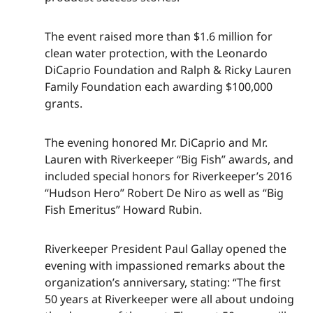
The event raised more than $1.6 million for
clean water protection, with the Leonardo
DiCaprio Foundation and Ralph & Ricky Lauren
Family Foundation each awarding $100,000
grants.​​​​‌ ‍ ​‍​‍‌‍ ‌ ​‍‌‍‍‌‌‍‌ ‌‍‍‌‌‍ ‍​‍​‍​ ‍‍​‍​‍‌ ​ ‌‍​‌‌‍ ‍‌‍‍‌‌ ‌​‌ ‍‌​‍ ‍‌‍‍‌‌‍ ​‍​‍​‍ ​​‍​‍‌‍‍​‌ ​‍‌‍‌‌‌‍‌‍​‍​‍​ ‍‍​‍​‍‌‍‍​‌ ‌​‌ ‌​‌ ​​‌ ​ ​ ‍‍​‍ ​‍ ‌‍​ ‌‍ ‌‌ ​ ​‍ ‍‌‍ ‌‌‍​‌‌‍‍‌‌‍ ‍​‍ ‍​ ​‍​ ​​​ ​‍​ ‌​‌ ​‍‌‍‌‌‌‍‌​‌‍‌‌‌ ​ ‌‍‍‌‌‍‌ ‌‍ ‍​‍ ‍‌ ​‍‌‍‍‌‌ ‌‍‌‍‌‌‌ ​‍‌‍‍ ‌‍‌‌‌‍‌‌‌ ​​‌‍‌‌‌ ​‍​‍ ‍‌‍ ‌ ​‍‌‍‌ ​‍ ‌‍‍‌‌‍ ‍‌ ‌​‌‍‌‌‌‍ ‍‌ ‌​​‍ ‌‍‌‌‌‍‌​‌‍‍‌‌ ‌​​‍ ‌‍ ‌‌‍ ‌‍‌​‌‍‌‌​ ‌‌ ​​‌ ​‍‌‍‌‌‌ ​ ‌‍‌‌‌‍ ‍‌ ‌​‌‍​‌‌ ‌​‌‍‍‌‌‍ ‌‍ ‍​ ‍ ‌‍‍‌‌‍‌​​ ‌‌‍​‌‌‍​‌‌‍​‍‌‍​‍​ ‌‍​ ​‌​ ​ ‌‍​‍​‍ ‌​ ​​‌‍​‍‌‍‌‌​ ‌​​‍ ‌​ ‌​‌‍​‍‌‍​‍​ ​‌​‍ ‌‌‍​‌‌‍​‌‌‍‌‍‌‍‌‌​‍ ‌​ ​‌​ ​ ​ ‍​​ ‌​​ ‌‌​ ‌‍‌‍​ ​ ‌‍​ ‌​​ ‌‍‌‍‌‍​ ‌​​ ‍ ‌ ‌​‌ ‍‌‌ ​​‌‍‌‌​ ‌‌‍​‌‌ ​‍‌ ‌​‌‍‍‌‌‍​ ‌‍ ​‌‍‌‌​ ‍ ‌ ​​‌‍​‌‌ ‌​‌‍‍​​ ‌‌‍​ ‌‍ ‌‍ ‍‌ ‌​‌‍‌‌‌‍ ‍‌ ‌​​‍‌‌​ ‌‌‌​​‍‌‌ ‌‍‍ ‌‍‌‌‌ ‍‌​‍‌‌​ ​ ‌​‌​​‍‌‌​ ​ ‌​‌​​‍‌‌​ ​‍​ ​‍​ ‍‌​ ​ ​ ​‌​ ​ ‌‍​ ​ ​‌‌‍​‌‌‍​ ​ ​‍‌‍​‌‌‍‌‌​ ‍​​‍‌‌​ ​‍​ ​‍​‍‌‌​ ‌‌‌​‌​​‍ ‍‌‍​ ‌‍‍​‌‍‍‌‌‍ ​‌‍‌​‌ ​‍‌‍‌‌‌‍ ‍​‍‌‌​ ‌‌‌​​‍‌‌ ‌‍‍ ‌‍‌‌‌ ‍‌​‍‌‌​ ​ ‌​‌​​‍‌‌​ ​ ‌​‌​​‍‌‌​ ​‍​ ​‍​ ‍‌​ ​ ​ ​‌​ ​ ‌‍​ ​ ​‌‌‍​‌‌‍​ ​ ​‍‌‍​‌‌‍‌‌​ ‍​​ ​​​‍‌‌​ ​‍​ ​‍​‍‌‌​ ‌‌‌​‌​​‍ ‍‌ ‌​‌‍‌‌‌ ‍​‌ ‌​​ ‌‍​‍‌‍​‌‌ ​ ‌‍‌‌‌‌‌‌‌ ​‍‌‍ ​​ ‌‌‍‍​‌ ‌​‌ ‌​‌ ​​‌ ​ ​‍‌‌​ ​ ‌​​‌​‍‌‌​ ​‍‌​‌‍​‍‌‌​ ​‍‌​‌‍‌‍​ ‌‍ ‌‌ ​ ​‍ ‍‌‍ ‌‌‍​‌‌‍‍‌‌‍ ‍​‍ ‍​ ​‍​ ​​​ ​‍​ ‌​‌ ​‍‌‍‌‌‌‍‌​‌‍‌‌‌ ​ ‌‍‍‌‌‍‌ ‌‍ ‍​‍ ‍‌ ​‍‌‍‍‌‌ ‌‍‌‍‌‌‌ ​‍‌‍‍ ‌‍‌‌‌‍‌‌‌ ​​‌‍‌‌‌ ​‍​‍ ‍‌‍ ‌ ​‍‌‍‌ ​‍‌‍‌‍‍‌‌‍‌​​ ‌‌‍​‌‌‍​‌‌‍​‍‌‍​‍​ ‌‍​ ​‌​ ​ ‌‍​‍​‍ ‌​ ​​‌‍​‍‌‍‌‌​ ‌​​‍ ‌​ ‌​‌‍​‍‌‍​‍​ ​‌​‍ ‌‌‍​‌‌‍​‌‌‍‌‍‌‍‌‌​‍ ‌​ ​‌​ ​ ​ ‍​​ ‌​​ ‌‌​ ‌‍‌‍​ ​ ‌‍​ ‌​​ ‌‍‌‍‌‍​ ‌​​‍‌‍‌ ‌​‌ ‍‌‌ ​​‌‍‌‌​ ‌‌‍​‌‌ ​‍‌ ‌​‌‍‍‌‌‍​ ‌‍ ​‌‍‌‌​‍‌‍‌ ​​‌‍​‌‌ ‌​‌‍‍​​ ‌‌‍​ ‌‍ ‌‍ ‍‌ ‌​‌‍‌‌‌‍ ‍‌ ‌​​‍‌‌​ ‌‌‌​​‍‌‌ ‌‍‍ ‌‍‌‌‌ ‍‌​‍‌‌​ ​ ‌​‌​​‍‌‌​ ​ ‌​‌​​‍‌‌​ ​‍​ ​‍​ ‍‌​ ​ ​ ​‌​ ​ ‌‍​ ​ ​‌‌‍​‌‌‍​ ​ ​‍‌‍​‌‌‍‌‌​ ‍​​‍‌‌​ ​‍​ ​‍​‍‌‌​ ‌‌‌​‌​​‍ ‍‌‍​ ‌‍‍​‌‍‍‌‌‍ ​‌‍‌​‌ ​‍‌‍‌‌‌‍ ‍​‍‌‌​ ‌‌‌​​‍‌‌ ‌‍‍ ‌‍‌‌‌ ‍‌​‍‌‌​ ​ ‌​‌​​‍‌‌​ ​ ‌​‌​​‍‌‌​ ​‍​ ​‍​ ‍‌​ ​ ​ ​‌​ ​ ‌‍​ ​ ​‌‌‍​‌‌‍​ ​ ​‍‌‍​‌‌‍‌‌​ ‍​​ ​​​‍‌‌​ ​‍​ ​‍​‍‌‌​ ‌‌‌​‌​​‍ ‍‌ ‌​‌‍‌‌‌ ‍​‌ ‌​​‍‌‍‌ ​​‌‍‌‌‌ ​‍‌ ​ ‌ ​​‌‍‌‌‌‍​ ‌ ‌​‌‍‍‌‌ ‌‍‌‍‌‌​ ‌‌ ​​‌ ‌‌‌‍​‍‌‍ ​‌‍‍‌‌ ​ ‌‍‍​‌‍‌‌‌‍‌​​‍​‍‌ ‌
The evening honored Mr. DiCaprio and Mr.
Lauren with Riverkeeper “Big Fish” awards, and
included special honors for Riverkeeper’s 2016
“Hudson Hero” Robert De Niro as well as “Big
Fish Emeritus” Howard Rubin.​​​​‌ ‍ ​‍​‍‌‍ ‌ ​‍‌‍‍‌‌‍‌ ‌‍‍‌‌‍ ‍​‍​‍​ ‍‍​‍​‍‌ ​ ‌‍​‌‌‍ ‍‌‍‍‌‌ ‌​‌ ‍‌​‍ ‍‌‍‍‌‌‍ ​‍​‍​‍ ​​‍​‍‌‍‍​‌ ​‍‌‍‌‌‌‍‌‍​‍​‍​ ‍‍​‍​‍‌‍‍​‌ ‌​‌ ‌​‌ ​​‌ ​ ​ ‍‍​‍ ​‍ ‌‍​ ‌‍ ‌‌ ​ ​‍ ‍‌‍ ‌‌‍​‌‌‍‍‌‌‍ ‍​‍ ‍​ ​‍​ ​​​ ​‍​ ‌​‌ ​‍‌‍‌‌‌‍‌​‌‍‌‌‌ ​ ‌‍‍‌‌‍‌ ‌‍ ‍​‍ ‍‌ ​‍‌‍‍‌‌ ‌‍‌‍‌‌‌ ​‍‌‍‍ ‌‍‌‌‌‍‌‌‌ ​​‌‍‌‌‌ ​‍​‍ ‍‌‍ ‌ ​‍‌‍‌ ​‍ ‌‍‍‌‌‍ ‍‌ ‌​‌‍‌‌‌‍ ‍‌ ‌​​‍ ‌‍‌‌‌‍‌​‌‍‍‌‌ ‌​​‍ ‌‍ ‌‌‍ ‌‍‌​‌‍‌‌​ ‌‌ ​​‌ ​‍‌‍‌‌‌ ​ ‌‍‌‌‌‍ ‍‌ ‌​‌‍​‌‌ ‌​‌‍‍‌‌‍ ‌‍ ‍​ ‍ ‌‍‍‌‌‍‌​​ ‌‌‍​‌‌‍​‌‌‍​‍‌‍​‍​ ‌‍​ ​‌​ ​ ‌‍​‍​‍ ‌​ ​​‌‍​‍‌‍‌‌​ ‌​​‍ ‌​ ‌​‌‍​‍‌‍​‍​ ​‌​‍ ‌‌‍​‌‌‍​‌‌‍‌‍‌‍‌‌​‍ ‌​ ​‌​ ​ ​ ‍​​ ‌​​ ‌‌​ ‌‍‌‍​ ​ ‌‍​ ‌​​ ‌‍‌‍‌‍​ ‌​​ ‍ ‌ ‌​‌ ‍‌‌ ​​‌‍‌‌​ ‌‌‍​‌‌ ​‍‌ ‌​‌‍‍‌‌‍​ ‌‍ ​‌‍‌‌​ ‍ ‌ ​​‌‍​‌‌ ‌​‌‍‍​​ ‌‌‍​ ‌‍ ‌‍ ‍‌ ‌​‌‍‌‌‌‍ ‍‌ ‌​​‍‌‌​ ‌‌‌​​‍‌‌ ‌‍‍ ‌‍‌‌‌ ‍‌​‍‌‌​ ​ ‌​‌​​‍‌‌​ ​ ‌​‌​​‍‌‌​ ​‍​ ​‍​ ‌‌​ ‌‍​ ​‌​ ‌ ‌‍​ ​ ‌‌​ ‌‌‌‍​‌​ ​​​ ​ ​ ‌ ‌‍​‍​‍‌‌​ ​‍​ ​‍​‍‌‌​ ‌‌‌​‌​​‍ ‍‌‍​ ‌‍‍​‌‍‍‌‌‍ ​‌‍‌​‌ ​‍‌‍‌‌‌‍ ‍​‍‌‌​ ‌‌‌​​‍‌‌ ‌‍‍ ‌‍‌‌‌ ‍‌​‍‌‌​ ​ ‌​‌​​‍‌‌​ ​ ‌​‌​​‍‌‌​ ​‍​ ​‍​ ‌‌​ ‌‍​ ​‌​ ‌ ‌‍​ ​ ‌‌​ ‌‌‌‍​‌​ ​​​ ​ ​ ‌ ‌‍​‍​ ​​​‍‌‌​ ​‍​ ​‍​‍‌‌​ ‌‌‌​‌​​‍ ‍‌ ‌​‌‍‌‌‌ ‍​‌ ‌​​ ‌‍​‍‌‍​‌‌ ​ ‌‍‌‌‌‌‌‌‌ ​‍‌‍ ​​ ‌‌‍‍​‌ ‌​‌ ‌​‌ ​​‌ ​ ​‍‌‌​ ​ ‌​​‌​‍‌‌​ ​‍‌​‌‍​‍‌‌​ ​‍‌​‌‍‌‍​ ‌‍ ‌‌ ​ ​‍ ‍‌‍ ‌‌‍​‌‌‍‍‌‌‍ ‍​‍ ‍​ ​‍​ ​​​ ​‍​ ‌​‌ ​‍‌‍‌‌‌‍‌​‌‍‌‌‌ ​ ‌‍‍‌‌‍‌ ‌‍ ‍​‍ ‍‌ ​‍‌‍‍‌‌ ‌‍‌‍‌‌‌ ​‍‌‍‍ ‌‍‌‌‌‍‌‌‌ ​​‌‍‌‌‌ ​‍​‍ ‍‌‍ ‌ ​‍‌‍‌ ​‍‌‍‌‍‍‌‌‍‌​​ ‌‌‍​‌‌‍​‌‌‍​‍‌‍​‍​ ‌‍​ ​‌​ ​ ‌‍​‍​‍ ‌​ ​​‌‍​‍‌‍‌‌​ ‌​​‍ ‌​ ‌​‌‍​‍‌‍​‍​ ​‌​‍ ‌‌‍​‌‌‍​‌‌‍‌‍‌‍‌‌​‍ ‌​ ​‌​ ​ ​ ‍​​ ‌​​ ‌‌​ ‌‍‌‍​ ​ ‌‍​ ‌​​ ‌‍‌‍‌‍​ ‌​​‍‌‍‌ ‌​‌ ‍‌‌ ​​‌‍‌‌​ ‌‌‍​‌‌ ​‍‌ ‌​‌‍‍‌‌‍​ ‌‍ ​‌‍‌‌​‍‌‍‌ ​​‌‍​‌‌ ‌​‌‍‍​​ ‌‌‍​ ‌‍ ‌‍ ‍‌ ‌​‌‍‌‌‌‍ ‍‌ ‌​​‍‌‌​ ‌‌‌​​‍‌‌ ‌‍‍ ‌‍‌‌‌ ‍‌​‍‌‌​ ​ ‌​‌​​‍‌‌​ ​ ‌​‌​​‍‌‌​ ​‍​ ​‍​ ‌‌​ ‌‍​ ​‌​ ‌ ‌‍​ ​ ‌‌​ ‌‌‌‍​‌​ ​​​ ​ ​ ‌ ‌‍​‍​‍‌‌​ ​‍​ ​‍​‍‌‌​ ‌‌‌​‌​​‍ ‍‌‍​ ‌‍‍​‌‍‍‌‌‍ ​‌‍‌​‌ ​‍‌‍‌‌‌‍ ‍​‍‌‌​ ‌‌‌​​‍‌‌ ‌‍‍ ‌‍‌‌‌ ‍‌​‍‌‌​ ​ ‌​‌​​‍‌‌​ ​ ‌​‌​​‍‌‌​ ​‍​ ​‍​ ‌‌​ ‌‍​ ​‌​ ‌ ‌‍​ ​ ‌‌​ ‌‌‌‍​‌​ ​​​ ​ ​ ‌ ‌‍​‍​ ​​​‍‌‌​ ​‍​ ​‍​‍‌‌​ ‌‌‌​‌​​‍ ‍‌ ‌​‌‍‌‌‌ ‍​‌ ‌​​‍‌‍‌ ​​‌‍‌‌‌ ​‍‌ ​ ‌ ​​‌‍‌‌‌‍​ ‌ ‌​‌‍‍‌‌ ‌‍‌‍‌‌​ ‌‌ ​​‌ ‌‌‌‍​‍‌‍ ​‌‍‍‌‌ ​ ‌‍‍​‌‍‌‌‌‍‌​​‍​‍‌ ‌
Riverkeeper President Paul Gallay opened the
evening with impassioned remarks about the
organization’s anniversary, stating: “The first
50 years at Riverkeeper were all about undoing