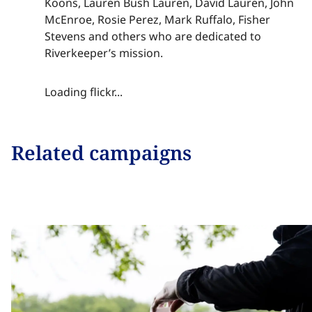
Koons, Lauren Bush Lauren, David Lauren, John
McEnroe, Rosie Perez, Mark Ruffalo, Fisher
Stevens and others who are dedicated to
Riverkeeper’s mission.​​​​‌ ‍ ​‍​‍‌‍ ‌ ​‍‌‍‍‌‌‍‌ ‌‍‍‌‌‍ ‍​‍​‍​ ‍‍​‍​‍‌ ​ ‌‍​‌‌‍ ‍‌‍‍‌‌ ‌​‌ ‍‌​‍ ‍‌‍‍‌‌‍ ​‍​‍​‍ ​​‍​‍‌‍‍​‌ ​‍‌‍‌‌‌‍‌‍​‍​‍​ ‍‍​‍​‍‌‍‍​‌ ‌​‌ ‌​‌ ​​‌ ​ ​ ‍‍​‍ ​‍ ‌‍​ ‌‍ ‌‌ ​ ​‍ ‍‌‍ ‌‌‍​‌‌‍‍‌‌‍ ‍​‍ ‍​ ​‍​ ​​​ ​‍​ ‌​‌ ​‍‌‍‌‌‌‍‌​‌‍‌‌‌ ​ ‌‍‍‌‌‍‌ ‌‍ ‍​‍ ‍‌ ​‍‌‍‍‌‌ ‌‍‌‍‌‌‌ ​‍‌‍‍ ‌‍‌‌‌‍‌‌‌ ​​‌‍‌‌‌ ​‍​‍ ‍‌‍ ‌ ​‍‌‍‌ ​‍ ‌‍‍‌‌‍ ‍‌ ‌​‌‍‌‌‌‍ ‍‌ ‌​​‍ ‌‍‌‌‌‍‌​‌‍‍‌‌ ‌​​‍ ‌‍ ‌‌‍ ‌‍‌​‌‍‌‌​ ‌‌ ​​‌ ​‍‌‍‌‌‌ ​ ‌‍‌‌‌‍ ‍‌ ‌​‌‍​‌‌ ‌​‌‍‍‌‌‍ ‌‍ ‍​ ‍ ‌‍‍‌‌‍‌​​ ‌‌‍​‌‌‍​‌‌‍​‍‌‍​‍​ ‌‍​ ​‌​ ​ ‌‍​‍​‍ ‌​ ​​‌‍​‍‌‍‌‌​ ‌​​‍ ‌​ ‌​‌‍​‍‌‍​‍​ ​‌​‍ ‌‌‍​‌‌‍​‌‌‍‌‍‌‍‌‌​‍ ‌​ ​‌​ ​ ​ ‍​​ ‌​​ ‌‌​ ‌‍‌‍​ ​ ‌‍​ ‌​​ ‌‍‌‍‌‍​ ‌​​ ‍ ‌ ‌​‌ ‍‌‌ ​​‌‍‌‌​ ‌‌‍​‌‌ ​‍‌ ‌​‌‍‍‌‌‍​ ‌‍ ​‌‍‌‌​ ‍ ‌ ​​‌‍​‌‌ ‌​‌‍‍​​ ‌‌‍​ ‌‍ ‌‍ ‍‌ ‌​‌‍‌‌‌‍ ‍‌ ‌​​‍‌‌​ ‌‌‌​​‍‌‌ ‌‍‍ ‌‍‌‌‌ ‍‌​‍‌‌​ ​ ‌​‌​​‍‌‌​ ​ ‌​‌​​‍‌‌​ ​‍​ ​‍‌‍​ ​ ​ ‌‍​‌‌‍‌​‌‍‌‍​ ‌ ​ ​‍​ ​ ‌‍​‍‌‍​ ​ ​‍‌‍‌‍​‍‌‌​ ​‍​ ​‍​‍‌‌​ ‌‌‌​‌​​‍ ‍‌‍​ ‌‍‍​‌‍‍‌‌‍ ​‌‍‌​‌ ​‍‌‍‌‌‌‍ ‍​‍‌‌​ ‌‌‌​​‍‌‌ ‌‍‍ ‌‍‌‌‌ ‍‌​‍‌‌​ ​ ‌​‌​​‍‌‌​ ​ ‌​‌​​‍‌‌​ ​‍​ ​‍‌‍​ ​ ​ ‌‍​‌‌‍‌​‌‍‌‍​ ‌ ​ ​‍​ ​ ‌‍​‍‌‍​ ​ ​‍‌‍‌‍​ ​​​‍‌‌​ ​‍​ ​‍​‍‌‌​ ‌‌‌​‌​​‍ ‍‌ ‌​‌‍‌‌‌ ‍​‌ ‌​​ ‌‍​‍‌‍​‌‌ ​ ‌‍‌‌‌‌‌‌‌ ​‍‌‍ ​​ ‌‌‍‍​‌ ‌​‌ ‌​‌ ​​‌ ​ ​‍‌‌​ ​ ‌​​‌​‍‌‌​ ​‍‌​‌‍​‍‌‌​ ​‍‌​‌‍‌‍​ ‌‍ ‌‌ ​ ​‍ ‍‌‍ ‌‌‍​‌‌‍‍‌‌‍ ‍​‍ ‍​ ​‍​ ​​​ ​‍​ ‌​‌ ​‍‌‍‌‌‌‍‌​‌‍‌‌‌ ​ ‌‍‍‌‌‍‌ ‌‍ ‍​‍ ‍‌ ​‍‌‍‍‌‌ ‌‍‌‍‌‌‌ ​‍‌‍‍ ‌‍‌‌‌‍‌‌‌ ​​‌‍‌‌‌ ​‍​‍ ‍‌‍ ‌ ​‍‌‍‌ ​‍‌‍‌‍‍‌‌‍‌​​ ‌‌‍​‌‌‍​‌‌‍​‍‌‍​‍​ ‌‍​ ​‌​ ​ ‌‍​‍​‍ ‌​ ​​‌‍​‍‌‍‌‌​ ‌​​‍ ‌​ ‌​‌‍​‍‌‍​‍​ ​‌​‍ ‌‌‍​‌‌‍​‌‌‍‌‍‌‍‌‌​‍ ‌​ ​‌​ ​ ​ ‍​​ ‌​​ ‌‌​ ‌‍‌‍​ ​ ‌‍​ ‌​​ ‌‍‌‍‌‍​ ‌​​‍‌‍‌ ‌​‌ ‍‌‌ ​​‌‍‌‌​ ‌‌‍​‌‌ ​‍‌ ‌​‌‍‍‌‌‍​ ‌‍ ​‌‍‌‌​‍‌‍‌ ​​‌‍​‌‌ ‌​‌‍‍​​ ‌‌‍​ ‌‍ ‌‍ ‍‌ ‌​‌‍‌‌‌‍ ‍‌ ‌​​‍‌‌​ ‌‌‌​​‍‌‌ ‌‍‍ ‌‍‌‌‌ ‍‌​‍‌‌​ ​ ‌​‌​​‍‌‌​ ​ ‌​‌​​‍‌‌​ ​‍​ ​‍‌‍​ ​ ​ ‌‍​‌‌‍‌​‌‍‌‍​ ‌ ​ ​‍​ ​ ‌‍​‍‌‍​ ​ ​‍‌‍‌‍​‍‌‌​ ​‍​ ​‍​‍‌‌​ ‌‌‌​‌​​‍ ‍‌‍​ ‌‍‍​‌‍‍‌‌‍ ​‌‍‌​‌ ​‍‌‍‌‌‌‍ ‍​‍‌‌​ ‌‌‌​​‍‌‌ ‌‍‍ ‌‍‌‌‌ ‍‌​‍‌‌​ ​ ‌​‌​​‍‌‌​ ​ ‌​‌​​‍‌‌​ ​‍​ ​‍‌‍​ ​ ​ ‌‍​‌‌‍‌​‌‍‌‍​ ‌ ​ ​‍​ ​ ‌‍​‍‌‍​ ​ ​‍‌‍‌‍​ ​​​‍‌‌​ ​‍​ ​‍​‍‌‌​ ‌‌‌​‌​​‍ ‍‌ ‌​‌‍‌‌‌ ‍​‌ ‌​​‍‌‍‌ ​​‌‍‌‌‌ ​‍‌ ​ ‌ ​​‌‍‌‌‌‍​ ‌ ‌​‌‍‍‌‌ ‌‍‌‍‌‌​ ‌‌ ​​‌ ‌‌‌‍​‍‌‍ ​‌‍‍‌‌ ​ ‌‍‍​‌‍‌‌‌‍‌​​‍​‍‌ ‌
Loading flickr​​​​‌ ‍ ​‍​‍‌‍ ‌ ​‍‌‍‍‌‌‍‌ ‌‍‍‌‌‍ ‍​‍​‍​ ‍‍​‍​‍‌ ​ ‌‍​‌‌‍ ‍‌‍‍‌‌ ‌​‌ ‍‌​‍ ‍‌‍‍‌‌‍ ​‍​‍​‍ ​​‍​‍‌‍‍​‌ ​‍‌‍‌‌‌‍‌‍​‍​‍​ ‍‍​‍​‍‌‍‍​‌ ‌​‌ ‌​‌ ​​‌ ​ ​ ‍‍​‍ ​‍ ‌‍​ ‌‍ ‌‌ ​ ​‍ ‍‌‍ ‌‌‍​‌‌‍‍‌‌‍ ‍​‍ ‍​ ​‍​ ​​​ ​‍​ ‌​‌ ​‍‌‍‌‌‌‍‌​‌‍‌‌‌ ​ ‌‍‍‌‌‍‌ ‌‍ ‍​‍ ‍‌ ​‍‌‍‍‌‌ ‌‍‌‍‌‌‌ ​‍‌‍‍ ‌‍‌‌‌‍‌‌‌ ​​‌‍‌‌‌ ​‍​‍ ‍‌‍ ‌ ​‍‌‍‌ ​‍ ‌‍‍‌‌‍ ‍‌ ‌​‌‍‌‌‌‍ ‍‌ ‌​​‍ ‌‍‌‌‌‍‌​‌‍‍‌‌ ‌​​‍ ‌‍ ‌‌‍ ‌‍‌​‌‍‌‌​ ‌‌ ​​‌ ​‍‌‍‌‌‌ ​ ‌‍‌‌‌‍ ‍‌ ‌​‌‍​‌‌ ‌​‌‍‍‌‌‍ ‌‍ ‍​ ‍ ‌‍‍‌‌‍‌​​ ‌‌‍​‌‌‍​‌‌‍​‍‌‍​‍​ ‌‍​ ​‌​ ​ ‌‍​‍​‍ ‌​ ​​‌‍​‍‌‍‌‌​ ‌​​‍ ‌​ ‌​‌‍​‍‌‍​‍​ ​‌​‍ ‌‌‍​‌‌‍​‌‌‍‌‍‌‍‌‌​‍ ‌​ ​‌​ ​ ​ ‍​​ ‌​​ ‌‌​ ‌‍‌‍​ ​ ‌‍​ ‌​​ ‌‍‌‍‌‍​ ‌​​ ‍ ‌ ‌​‌ ‍‌‌ ​​‌‍‌‌​ ‌‌‍​‌‌ ​‍‌ ‌​‌‍‍‌‌‍​ ‌‍ ​‌‍‌‌​ ‍ ‌ ​​‌‍​‌‌ ‌​‌‍‍​​ ‌‌‍​ ‌‍ ‌‍ ‍‌ ‌​‌‍‌‌‌‍ ‍‌ ‌​​‍‌‌​ ‌‌‌​​‍‌‌ ‌‍‍ ‌‍‌‌‌ ‍‌​‍‌‌​ ​ ‌​‌​​‍‌‌​ ​ ‌​‌​​‍‌‌​ ​‍​ ​‍‌‍​‌‌‍​‌​ ​‌​ ‌‍​ ​​‌‍‌‌​ ‌‍‌‍‌‍​ ‌ ​ ‍‌‌‍‌​​ ​ ​‍‌‌​ ​‍​ ​‍​‍‌‌​ ‌‌‌​‌​​‍ ‍‌ ​​‌ ​‍‌‍ ‌ ‌‍‌‍‍‌‌‍‌​‌‍‌‌‌ ​‍​ ‌‍​‍‌‍​‌‌ ​ ‌‍‌‌‌‌‌‌‌ ​‍‌‍ ​​ ‌‌‍‍​‌ ‌​‌ ‌​‌ ​​‌ ​ ​‍‌‌​ ​ ‌​​‌​‍‌‌​ ​‍‌​‌‍​‍‌‌​ ​‍‌​‌‍‌‍​ ‌‍ ‌‌ ​ ​‍ ‍‌‍ ‌‌‍​‌‌‍‍‌‌‍ ‍​‍ ‍​ ​‍​ ​​​ ​‍​ ‌​‌ ​‍‌‍‌‌‌‍‌​‌‍‌‌‌ ​ ‌‍‍‌‌‍‌ ‌‍ ‍​‍ ‍‌ ​‍‌‍‍‌‌ ‌‍‌‍‌‌‌ ​‍‌‍‍ ‌‍‌‌‌‍‌‌‌ ​​‌‍‌‌‌ ​‍​‍ ‍‌‍ ‌ ​‍‌‍‌ ​‍‌‍‌‍‍‌‌‍‌​​ ‌‌‍​‌‌‍​‌‌‍​‍‌‍​‍​ ‌‍​ ​‌​ ​ ‌‍​‍​‍ ‌​ ​​‌‍​‍‌‍‌‌​ ‌​​‍ ‌​ ‌​‌‍​‍‌‍​‍​ ​‌​‍ ‌‌‍​‌‌‍​‌‌‍‌‍‌‍‌‌​‍ ‌​ ​‌​ ​ ​ ‍​​ ‌​​ ‌‌​ ‌‍‌‍​ ​ ‌‍​ ‌​​ ‌‍‌‍‌‍​ ‌​​‍‌‍‌ ‌​‌ ‍‌‌ ​​‌‍‌‌​ ‌‌‍​‌‌ ​‍‌ ‌​‌‍‍‌‌‍​ ‌‍ ​‌‍‌‌​‍‌‍‌ ​​‌‍​‌‌ ‌​‌‍‍​​ ‌‌‍​ ‌‍ ‌‍ ‍‌ ‌​‌‍‌‌‌‍ ‍‌ ‌​​‍‌‌​ ‌‌‌​​‍‌‌ ‌‍‍ ‌‍‌‌‌ ‍‌​‍‌‌​ ​ ‌​‌​​‍‌‌​ ​ ‌​‌​​‍‌‌​ ​‍​ ​‍‌‍​‌‌‍​‌​ ​‌​ ‌‍​ ​​‌‍‌‌​ ‌‍‌‍‌‍​ ‌ ​ ‍‌‌‍‌​​ ​ ​‍‌‌​ ​‍​ ​‍​‍‌‌​ ‌‌‌​‌​​‍ ‍‌ ​​‌ ​‍‌‍ ‌ ‌‍‌‍‍‌‌‍‌​‌‍‌‌‌ ​‍​‍‌‍‌ ​​‌‍‌‌‌ ​‍‌ ​ ‌ ​​‌‍‌‌‌‍​ ‌ ‌​‌‍‍‌‌ ‌‍‌‍‌‌​ ‌‌ ​​‌ ‌‌‌‍​‍‌‍ ​‌‍‍‌‌ ​ ‌‍‍​‌‍‌‌‌‍‌​​‍​‍‌ ‌...
Related campaigns