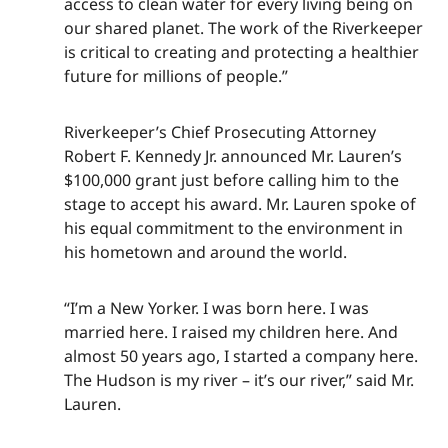
access to clean water for every living being on
our shared planet. The work of the Riverkeeper
is critical to creating and protecting a healthier
future for millions of people.”​​​​‌ ‍ ​‍​‍‌‍ ‌ ​‍‌‍‍‌‌‍‌ ‌‍‍‌‌‍ ‍​‍​‍​ ‍‍​‍​‍‌ ​ ‌‍​‌‌‍ ‍‌‍‍‌‌ ‌​‌ ‍‌​‍ ‍‌‍‍‌‌‍ ​‍​‍​‍ ​​‍​‍‌‍‍​‌ ​‍‌‍‌‌‌‍‌‍​‍​‍​ ‍‍​‍​‍‌‍‍​‌ ‌​‌ ‌​‌ ​​‌ ​ ​ ‍‍​‍ ​‍ ‌‍​ ‌‍ ‌‌ ​ ​‍ ‍‌‍ ‌‌‍​‌‌‍‍‌‌‍ ‍​‍ ‍​ ​‍​ ​​​ ​‍​ ‌​‌ ​‍‌‍‌‌‌‍‌​‌‍‌‌‌ ​ ‌‍‍‌‌‍‌ ‌‍ ‍​‍ ‍‌ ​‍‌‍‍‌‌ ‌‍‌‍‌‌‌ ​‍‌‍‍ ‌‍‌‌‌‍‌‌‌ ​​‌‍‌‌‌ ​‍​‍ ‍‌‍ ‌ ​‍‌‍‌ ​‍ ‌‍‍‌‌‍ ‍‌ ‌​‌‍‌‌‌‍ ‍‌ ‌​​‍ ‌‍‌‌‌‍‌​‌‍‍‌‌ ‌​​‍ ‌‍ ‌‌‍ ‌‍‌​‌‍‌‌​ ‌‌ ​​‌ ​‍‌‍‌‌‌ ​ ‌‍‌‌‌‍ ‍‌ ‌​‌‍​‌‌ ‌​‌‍‍‌‌‍ ‌‍ ‍​ ‍ ‌‍‍‌‌‍‌​​ ‌‌‍​‌‌‍​‌‌‍​‍‌‍​‍​ ‌‍​ ​‌​ ​ ‌‍​‍​‍ ‌​ ​​‌‍​‍‌‍‌‌​ ‌​​‍ ‌​ ‌​‌‍​‍‌‍​‍​ ​‌​‍ ‌‌‍​‌‌‍​‌‌‍‌‍‌‍‌‌​‍ ‌​ ​‌​ ​ ​ ‍​​ ‌​​ ‌‌​ ‌‍‌‍​ ​ ‌‍​ ‌​​ ‌‍‌‍‌‍​ ‌​​ ‍ ‌ ‌​‌ ‍‌‌ ​​‌‍‌‌​ ‌‌‍​‌‌ ​‍‌ ‌​‌‍‍‌‌‍​ ‌‍ ​‌‍‌‌​ ‍ ‌ ​​‌‍​‌‌ ‌​‌‍‍​​ ‌‌‍​ ‌‍ ‌‍ ‍‌ ‌​‌‍‌‌‌‍ ‍‌ ‌​​‍‌‌​ ‌‌‌​​‍‌‌ ‌‍‍ ‌‍‌‌‌ ‍‌​‍‌‌​ ​ ‌​‌​​‍‌‌​ ​ ‌​‌​​‍‌‌​ ​‍​ ​‍​ ​​​ ‌​‌‍‌‍‌‍​‌​ ​‍​ ‌ ‌‍‌‌​ ‌ ​ ​‍‌‍‌‌​ ‌‌​ ​‍​‍‌‌​ ​‍​ ​‍​‍‌‌​ ‌‌‌​‌​​‍ ‍‌‍​ ‌‍‍​‌‍‍‌‌‍ ​‌‍‌​‌ ​‍‌‍‌‌‌‍ ‍​‍‌‌​ ‌‌‌​​‍‌‌ ‌‍‍ ‌‍‌‌‌ ‍‌​‍‌‌​ ​ ‌​‌​​‍‌‌​ ​ ‌​‌​​‍‌‌​ ​‍​ ​‍​ ​​​ ‌​‌‍‌‍‌‍​‌​ ​‍​ ‌ ‌‍‌‌​ ‌ ​ ​‍‌‍‌‌​ ‌‌​ ​‍​ ​​​‍‌‌​ ​‍​ ​‍​‍‌‌​ ‌‌‌​‌​​‍ ‍‌ ‌​‌‍‌‌‌ ‍​‌ ‌​​ ‌‍​‍‌‍​‌‌ ​ ‌‍‌‌‌‌‌‌‌ ​‍‌‍ ​​ ‌‌‍‍​‌ ‌​‌ ‌​‌ ​​‌ ​ ​‍‌‌​ ​ ‌​​‌​‍‌‌​ ​‍‌​‌‍​‍‌‌​ ​‍‌​‌‍‌‍​ ‌‍ ‌‌ ​ ​‍ ‍‌‍ ‌‌‍​‌‌‍‍‌‌‍ ‍​‍ ‍​ ​‍​ ​​​ ​‍​ ‌​‌ ​‍‌‍‌‌‌‍‌​‌‍‌‌‌ ​ ‌‍‍‌‌‍‌ ‌‍ ‍​‍ ‍‌ ​‍‌‍‍‌‌ ‌‍‌‍‌‌‌ ​‍‌‍‍ ‌‍‌‌‌‍‌‌‌ ​​‌‍‌‌‌ ​‍​‍ ‍‌‍ ‌ ​‍‌‍‌ ​‍‌‍‌‍‍‌‌‍‌​​ ‌‌‍​‌‌‍​‌‌‍​‍‌‍​‍​ ‌‍​ ​‌​ ​ ‌‍​‍​‍ ‌​ ​​‌‍​‍‌‍‌‌​ ‌​​‍ ‌​ ‌​‌‍​‍‌‍​‍​ ​‌​‍ ‌‌‍​‌‌‍​‌‌‍‌‍‌‍‌‌​‍ ‌​ ​‌​ ​ ​ ‍​​ ‌​​ ‌‌​ ‌‍‌‍​ ​ ‌‍​ ‌​​ ‌‍‌‍‌‍​ ‌​​‍‌‍‌ ‌​‌ ‍‌‌ ​​‌‍‌‌​ ‌‌‍​‌‌ ​‍‌ ‌​‌‍‍‌‌‍​ ‌‍ ​‌‍‌‌​‍‌‍‌ ​​‌‍​‌‌ ‌​‌‍‍​​ ‌‌‍​ ‌‍ ‌‍ ‍‌ ‌​‌‍‌‌‌‍ ‍‌ ‌​​‍‌‌​ ‌‌‌​​‍‌‌ ‌‍‍ ‌‍‌‌‌ ‍‌​‍‌‌​ ​ ‌​‌​​‍‌‌​ ​ ‌​‌​​‍‌‌​ ​‍​ ​‍​ ​​​ ‌​‌‍‌‍‌‍​‌​ ​‍​ ‌ ‌‍‌‌​ ‌ ​ ​‍‌‍‌‌​ ‌‌​ ​‍​‍‌‌​ ​‍​ ​‍​‍‌‌​ ‌‌‌​‌​​‍ ‍‌‍​ ‌‍‍​‌‍‍‌‌‍ ​‌‍‌​‌ ​‍‌‍‌‌‌‍ ‍​‍‌‌​ ‌‌‌​​‍‌‌ ‌‍‍ ‌‍‌‌‌ ‍‌​‍‌‌​ ​ ‌​‌​​‍‌‌​ ​ ‌​‌​​‍‌‌​ ​‍​ ​‍​ ​​​ ‌​‌‍‌‍‌‍​‌​ ​‍​ ‌ ‌‍‌‌​ ‌ ​ ​‍‌‍‌‌​ ‌‌​ ​‍​ ​​​‍‌‌​ ​‍​ ​‍​‍‌‌​ ‌‌‌​‌​​‍ ‍‌ ‌​‌‍‌‌‌ ‍​‌ ‌​​‍‌‍‌ ​​‌‍‌‌‌ ​‍‌ ​ ‌ ​​‌‍‌‌‌‍​ ‌ ‌​‌‍‍‌‌ ‌‍‌‍‌‌​ ‌‌ ​​‌ ‌‌‌‍​‍‌‍ ​‌‍‍‌‌ ​ ‌‍‍​‌‍‌‌‌‍‌​​‍​‍‌ ‌
Riverkeeper’s Chief Prosecuting Attorney
Robert F. Kennedy Jr. announced Mr. Lauren’s
$100,000 grant just before calling him to the
stage to accept his award. Mr. Lauren spoke of
his equal commitment to the environment in
his hometown and around the world.​​​​‌ ‍ ​‍​‍‌‍ ‌ ​‍‌‍‍‌‌‍‌ ‌‍‍‌‌‍ ‍​‍​‍​ ‍‍​‍​‍‌ ​ ‌‍​‌‌‍ ‍‌‍‍‌‌ ‌​‌ ‍‌​‍ ‍‌‍‍‌‌‍ ​‍​‍​‍ ​​‍​‍‌‍‍​‌ ​‍‌‍‌‌‌‍‌‍​‍​‍​ ‍‍​‍​‍‌‍‍​‌ ‌​‌ ‌​‌ ​​‌ ​ ​ ‍‍​‍ ​‍ ‌‍​ ‌‍ ‌‌ ​ ​‍ ‍‌‍ ‌‌‍​‌‌‍‍‌‌‍ ‍​‍ ‍​ ​‍​ ​​​ ​‍​ ‌​‌ ​‍‌‍‌‌‌‍‌​‌‍‌‌‌ ​ ‌‍‍‌‌‍‌ ‌‍ ‍​‍ ‍‌ ​‍‌‍‍‌‌ ‌‍‌‍‌‌‌ ​‍‌‍‍ ‌‍‌‌‌‍‌‌‌ ​​‌‍‌‌‌ ​‍​‍ ‍‌‍ ‌ ​‍‌‍‌ ​‍ ‌‍‍‌‌‍ ‍‌ ‌​‌‍‌‌‌‍ ‍‌ ‌​​‍ ‌‍‌‌‌‍‌​‌‍‍‌‌ ‌​​‍ ‌‍ ‌‌‍ ‌‍‌​‌‍‌‌​ ‌‌ ​​‌ ​‍‌‍‌‌‌ ​ ‌‍‌‌‌‍ ‍‌ ‌​‌‍​‌‌ ‌​‌‍‍‌‌‍ ‌‍ ‍​ ‍ ‌‍‍‌‌‍‌​​ ‌‌‍​‌‌‍​‌‌‍​‍‌‍​‍​ ‌‍​ ​‌​ ​ ‌‍​‍​‍ ‌​ ​​‌‍​‍‌‍‌‌​ ‌​​‍ ‌​ ‌​‌‍​‍‌‍​‍​ ​‌​‍ ‌‌‍​‌‌‍​‌‌‍‌‍‌‍‌‌​‍ ‌​ ​‌​ ​ ​ ‍​​ ‌​​ ‌‌​ ‌‍‌‍​ ​ ‌‍​ ‌​​ ‌‍‌‍‌‍​ ‌​​ ‍ ‌ ‌​‌ ‍‌‌ ​​‌‍‌‌​ ‌‌‍​‌‌ ​‍‌ ‌​‌‍‍‌‌‍​ ‌‍ ​‌‍‌‌​ ‍ ‌ ​​‌‍​‌‌ ‌​‌‍‍​​ ‌‌‍​ ‌‍ ‌‍ ‍‌ ‌​‌‍‌‌‌‍ ‍‌ ‌​​‍‌‌​ ‌‌‌​​‍‌‌ ‌‍‍ ‌‍‌‌‌ ‍‌​‍‌‌​ ​ ‌​‌​​‍‌‌​ ​ ‌​‌​​‍‌‌​ ​‍​ ​‍​ ‌‌‌‍​‍‌‍‌‍‌‍‌‌​ ‌‌​ ‌ ​ ‌‍​ ​‌​ ‌‌‌‍​‌​ ‌​‌‍‌‍​‍‌‌​ ​‍​ ​‍​‍‌‌​ ‌‌‌​‌​​‍ ‍‌‍​ ‌‍‍​‌‍‍‌‌‍ ​‌‍‌​‌ ​‍‌‍‌‌‌‍ ‍​‍‌‌​ ‌‌‌​​‍‌‌ ‌‍‍ ‌‍‌‌‌ ‍‌​‍‌‌​ ​ ‌​‌​​‍‌‌​ ​ ‌​‌​​‍‌‌​ ​‍​ ​‍​ ‌‌‌‍​‍‌‍‌‍‌‍‌‌​ ‌‌​ ‌ ​ ‌‍​ ​‌​ ‌‌‌‍​‌​ ‌​‌‍‌‍​ ​​​‍‌‌​ ​‍​ ​‍​‍‌‌​ ‌‌‌​‌​​‍ ‍‌ ‌​‌‍‌‌‌ ‍​‌ ‌​​ ‌‍​‍‌‍​‌‌ ​ ‌‍‌‌‌‌‌‌‌ ​‍‌‍ ​​ ‌‌‍‍​‌ ‌​‌ ‌​‌ ​​‌ ​ ​‍‌‌​ ​ ‌​​‌​‍‌‌​ ​‍‌​‌‍​‍‌‌​ ​‍‌​‌‍‌‍​ ‌‍ ‌‌ ​ ​‍ ‍‌‍ ‌‌‍​‌‌‍‍‌‌‍ ‍​‍ ‍​ ​‍​ ​​​ ​‍​ ‌​‌ ​‍‌‍‌‌‌‍‌​‌‍‌‌‌ ​ ‌‍‍‌‌‍‌ ‌‍ ‍​‍ ‍‌ ​‍‌‍‍‌‌ ‌‍‌‍‌‌‌ ​‍‌‍‍ ‌‍‌‌‌‍‌‌‌ ​​‌‍‌‌‌ ​‍​‍ ‍‌‍ ‌ ​‍‌‍‌ ​‍‌‍‌‍‍‌‌‍‌​​ ‌‌‍​‌‌‍​‌‌‍​‍‌‍​‍​ ‌‍​ ​‌​ ​ ‌‍​‍​‍ ‌​ ​​‌‍​‍‌‍‌‌​ ‌​​‍ ‌​ ‌​‌‍​‍‌‍​‍​ ​‌​‍ ‌‌‍​‌‌‍​‌‌‍‌‍‌‍‌‌​‍ ‌​ ​‌​ ​ ​ ‍​​ ‌​​ ‌‌​ ‌‍‌‍​ ​ ‌‍​ ‌​​ ‌‍‌‍‌‍​ ‌​​‍‌‍‌ ‌​‌ ‍‌‌ ​​‌‍‌‌​ ‌‌‍​‌‌ ​‍‌ ‌​‌‍‍‌‌‍​ ‌‍ ​‌‍‌‌​‍‌‍‌ ​​‌‍​‌‌ ‌​‌‍‍​​ ‌‌‍​ ‌‍ ‌‍ ‍‌ ‌​‌‍‌‌‌‍ ‍‌ ‌​​‍‌‌​ ‌‌‌​​‍‌‌ ‌‍‍ ‌‍‌‌‌ ‍‌​‍‌‌​ ​ ‌​‌​​‍‌‌​ ​ ‌​‌​​‍‌‌​ ​‍​ ​‍​ ‌‌‌‍​‍‌‍‌‍‌‍‌‌​ ‌‌​ ‌ ​ ‌‍​ ​‌​ ‌‌‌‍​‌​ ‌​‌‍‌‍​‍‌‌​ ​‍​ ​‍​‍‌‌​ ‌‌‌​‌​​‍ ‍‌‍​ ‌‍‍​‌‍‍‌‌‍ ​‌‍‌​‌ ​‍‌‍‌‌‌‍ ‍​‍‌‌​ ‌‌‌​​‍‌‌ ‌‍‍ ‌‍‌‌‌ ‍‌​‍‌‌​ ​ ‌​‌​​‍‌‌​ ​ ‌​‌​​‍‌‌​ ​‍​ ​‍​ ‌‌‌‍​‍‌‍‌‍‌‍‌‌​ ‌‌​ ‌ ​ ‌‍​ ​‌​ ‌‌‌‍​‌​ ‌​‌‍‌‍​ ​​​‍‌‌​ ​‍​ ​‍​‍‌‌​ ‌‌‌​‌​​‍ ‍‌ ‌​‌‍‌‌‌ ‍​‌ ‌​​‍‌‍‌ ​​‌‍‌‌‌ ​‍‌ ​ ‌ ​​‌‍‌‌‌‍​ ‌ ‌​‌‍‍‌‌ ‌‍‌‍‌‌​ ‌‌ ​​‌ ‌‌‌‍​‍‌‍ ​‌‍‍‌‌ ​ ‌‍‍​‌‍‌‌‌‍‌​​‍​‍‌ ‌
“I’m a New Yorker. I was born here. I was
married here. I raised my children here. And
almost 50 years ago, I started a company here.
The Hudson is my river – it’s our river,” said Mr.
Lauren.​​​​‌ ‍ ​‍​‍‌‍ ‌ ​‍‌‍‍‌‌‍‌ ‌‍‍‌‌‍ ‍​‍​‍​ ‍‍​‍​‍‌ ​ ‌‍​‌‌‍ ‍‌‍‍‌‌ ‌​‌ ‍‌​‍ ‍‌‍‍‌‌‍ ​‍​‍​‍ ​​‍​‍‌‍‍​‌ ​‍‌‍‌‌‌‍‌‍​‍​‍​ ‍‍​‍​‍‌‍‍​‌ ‌​‌ ‌​‌ ​​‌ ​ ​ ‍‍​‍ ​‍ ‌‍​ ‌‍ ‌‌ ​ ​‍ ‍‌‍ ‌‌‍​‌‌‍‍‌‌‍ ‍​‍ ‍​ ​‍​ ​​​ ​‍​ ‌​‌ ​‍‌‍‌‌‌‍‌​‌‍‌‌‌ ​ ‌‍‍‌‌‍‌ ‌‍ ‍​‍ ‍‌ ​‍‌‍‍‌‌ ‌‍‌‍‌‌‌ ​‍‌‍‍ ‌‍‌‌‌‍‌‌‌ ​​‌‍‌‌‌ ​‍​‍ ‍‌‍ ‌ ​‍‌‍‌ ​‍ ‌‍‍‌‌‍ ‍‌ ‌​‌‍‌‌‌‍ ‍‌ ‌​​‍ ‌‍‌‌‌‍‌​‌‍‍‌‌ ‌​​‍ ‌‍ ‌‌‍ ‌‍‌​‌‍‌‌​ ‌‌ ​​‌ ​‍‌‍‌‌‌ ​ ‌‍‌‌‌‍ ‍‌ ‌​‌‍​‌‌ ‌​‌‍‍‌‌‍ ‌‍ ‍​ ‍ ‌‍‍‌‌‍‌​​ ‌‌‍​‌‌‍​‌‌‍​‍‌‍​‍​ ‌‍​ ​‌​ ​ ‌‍​‍​‍ ‌​ ​​‌‍​‍‌‍‌‌​ ‌​​‍ ‌​ ‌​‌‍​‍‌‍​‍​ ​‌​‍ ‌‌‍​‌‌‍​‌‌‍‌‍‌‍‌‌​‍ ‌​ ​‌​ ​ ​ ‍​​ ‌​​ ‌‌​ ‌‍‌‍​ ​ ‌‍​ ‌​​ ‌‍‌‍‌‍​ ‌​​ ‍ ‌ ‌​‌ ‍‌‌ ​​‌‍‌‌​ ‌‌‍​‌‌ ​‍‌ ‌​‌‍‍‌‌‍​ ‌‍ ​‌‍‌‌​ ‍ ‌ ​​‌‍​‌‌ ‌​‌‍‍​​ ‌‌‍​ ‌‍ ‌‍ ‍‌ ‌​‌‍‌‌‌‍ ‍‌ ‌​​‍‌‌​ ‌‌‌​​‍‌‌ ‌‍‍ ‌‍‌‌‌ ‍‌​‍‌‌​ ​ ‌​‌​​‍‌‌​ ​ ‌​‌​​‍‌‌​ ​‍​ ​‍‌‍‌‍​ ​ ​ ‌‌​ ​‌​ ​​​ ‍‌‌‍​‍​ ​‌​ ‌​​ ‌‌​ ‌‌​ ​‌​‍‌‌​ ​‍​ ​‍​‍‌‌​ ‌‌‌​‌​​‍ ‍‌‍​ ‌‍‍​‌‍‍‌‌‍ ​‌‍‌​‌ ​‍‌‍‌‌‌‍ ‍​‍‌‌​ ‌‌‌​​‍‌‌ ‌‍‍ ‌‍‌‌‌ ‍‌​‍‌‌​ ​ ‌​‌​​‍‌‌​ ​ ‌​‌​​‍‌‌​ ​‍​ ​‍‌‍‌‍​ ​ ​ ‌‌​ ​‌​ ​​​ ‍‌‌‍​‍​ ​‌​ ‌​​ ‌‌​ ‌‌​ ​‌​ ​​​‍‌‌​ ​‍​ ​‍​‍‌‌​ ‌‌‌​‌​​‍ ‍‌ ‌​‌‍‌‌‌ ‍​‌ ‌​​ ‌‍​‍‌‍​‌‌ ​ ‌‍‌‌‌‌‌‌‌ ​‍‌‍ ​​ ‌‌‍‍​‌ ‌​‌ ‌​‌ ​​‌ ​ ​‍‌‌​ ​ ‌​​‌​‍‌‌​ ​‍‌​‌‍​‍‌‌​ ​‍‌​‌‍‌‍​ ‌‍ ‌‌ ​ ​‍ ‍‌‍ ‌‌‍​‌‌‍‍‌‌‍ ‍​‍ ‍​ ​‍​ ​​​ ​‍​ ‌​‌ ​‍‌‍‌‌‌‍‌​‌‍‌‌‌ ​ ‌‍‍‌‌‍‌ ‌‍ ‍​‍ ‍‌ ​‍‌‍‍‌‌ ‌‍‌‍‌‌‌ ​‍‌‍‍ ‌‍‌‌‌‍‌‌‌ ​​‌‍‌‌‌ ​‍​‍ ‍‌‍ ‌ ​‍‌‍‌ ​‍‌‍‌‍‍‌‌‍‌​​ ‌‌‍​‌‌‍​‌‌‍​‍‌‍​‍​ ‌‍​ ​‌​ ​ ‌‍​‍​‍ ‌​ ​​‌‍​‍‌‍‌‌​ ‌​​‍ ‌​ ‌​‌‍​‍‌‍​‍​ ​‌​‍ ‌‌‍​‌‌‍​‌‌‍‌‍‌‍‌‌​‍ ‌​ ​‌​ ​ ​ ‍​​ ‌​​ ‌‌​ ‌‍‌‍​ ​ ‌‍​ ‌​​ ‌‍‌‍‌‍​ ‌​​‍‌‍‌ ‌​‌ ‍‌‌ ​​‌‍‌‌​ ‌‌‍​‌‌ ​‍‌ ‌​‌‍‍‌‌‍​ ‌‍ ​‌‍‌‌​‍‌‍‌ ​​‌‍​‌‌ ‌​‌‍‍​​ ‌‌‍​ ‌‍ ‌‍ ‍‌ ‌​‌‍‌‌‌‍ ‍‌ ‌​​‍‌‌​ ‌‌‌​​‍‌‌ ‌‍‍ ‌‍‌‌‌ ‍‌​‍‌‌​ ​ ‌​‌​​‍‌‌​ ​ ‌​‌​​‍‌‌​ ​‍​ ​‍‌‍‌‍​ ​ ​ ‌‌​ ​‌​ ​​​ ‍‌‌‍​‍​ ​‌​ ‌​​ ‌‌​ ‌‌​ ​‌​‍‌‌​ ​‍​ ​‍​‍‌‌​ ‌‌‌​‌​​‍ ‍‌‍​ ‌‍‍​‌‍‍‌‌‍ ​‌‍‌​‌ ​‍‌‍‌‌‌‍ ‍​‍‌‌​ ‌‌‌​​‍‌‌ ‌‍‍ ‌‍‌‌‌ ‍‌​‍‌‌​ ​ ‌​‌​​‍‌‌​ ​ ‌​‌​​‍‌‌​ ​‍​ ​‍‌‍‌‍​ ​ ​ ‌‌​ ​‌​ ​​​ ‍‌‌‍​‍​ ​‌​ ‌​​ ‌‌​ ‌‌​ ​‌​ ​​​‍‌‌​ ​‍​ ​‍​‍‌‌​ ‌‌‌​‌​​‍ ‍‌ ‌​‌‍‌‌‌ ‍​‌ ‌​​‍‌‍‌ ​​‌‍‌‌‌ ​‍‌ ​ ‌ ​​‌‍‌‌‌‍​ ‌ ‌​‌‍‍‌‌ ‌‍‌‍‌‌​ ‌‌ ​​‌ ‌‌‌‍​‍‌‍ ​‌‍‍‌‌ ​ ‌‍‍​‌‍‌‌‌‍‌​​‍​‍‌ ‌