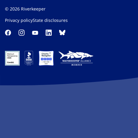
©
2026
Riverkeeper
Privacy policy​​​​‌ ‍ ​‍​‍‌‍ ‌ ​‍‌‍‍‌‌‍‌ ‌‍‍‌‌‍ ‍​‍​‍​ ‍‍​‍​‍‌ ​ ‌‍​‌‌‍ ‍‌‍‍‌‌ ‌​‌ ‍‌​‍ ‍‌‍‍‌‌‍ ​‍​‍​‍ ​​‍​‍‌‍‍​‌ ​‍‌‍‌‌‌‍‌‍​‍​‍​ ‍‍​‍​‍‌‍‍​‌ ‌​‌ ‌​‌ ​​‌ ​ ​ ‍‍​‍ ​‍ ‌‍​ ‌‍ ‌‌ ​ ​‍ ‍‌‍ ‌‌‍​‌‌‍‍‌‌‍ ‍​‍ ‍​ ​‍​ ​​​ ​‍​ ‌​‌ ​‍‌‍‌‌‌‍‌​‌‍‌‌‌ ​ ‌‍‍‌‌‍‌ ‌‍ ‍​‍ ‍‌ ​‍‌‍‍‌‌ ‌‍‌‍‌‌‌ ​‍‌‍‍ ‌‍‌‌‌‍‌‌‌ ​​‌‍‌‌‌ ​‍​‍ ‍‌‍ ‌ ​‍‌‍‌ ​‍ ‌‍‍‌‌‍ ‍‌ ‌​‌‍‌‌‌‍ ‍‌ ‌​​‍ ‌‍‌‌‌‍‌​‌‍‍‌‌ ‌​​‍ ‌‍ ‌‌‍ ‌‍‌​‌‍‌‌​ ‌‌ ​​‌ ​‍‌‍‌‌‌ ​ ‌‍‌‌‌‍ ‍‌ ‌​‌‍​‌‌ ‌​‌‍‍‌‌‍ ‌‍ ‍​ ‍ ‌‍‍‌‌‍‌​​ ‌‌‍‌‍‌‍ ‌‍ ‌ ‌​‌‍‌‌‌ ​‍​ ‍ ‌ ‌​‌ ‍‌‌ ​​‌‍‌‌​ ‌‌‍‌‍‌‍ ‌‍ ‌ ‌​‌‍‌‌‌ ​‍​ ‍ ‌ ​​‌‍​‌‌ ‌​‌‍‍​​ ‌‌‍​‌‌‍‌​‌‍‌​‌‍‍‌‌ ‌​‌‍‍‌‌‍ ‌‍ ‍‌‍​‌‌‍ ​‌​ ​‌‍‍‌‌‍ ‍‌‍‍ ‌ ​ ​‍‌‌​ ‌‌‌​​‍‌‌ ‌‍‍ ‌‍‌‌‌ ‍‌​‍‌‌​ ​ ‌​‌​​‍‌‌​ ​ ‌​‌​​‍‌‌​ ​‍​ ​‍‌‍​ ‌‍‌‍​ ​​​ ​‍​ ​‌​ ‌‍​ ‍‌​ ‌​​ ‌​‌‍​‌​ ​‍‌‍​ ​‍‌‌​ ​‍​ ​‍​‍‌‌​ ‌‌‌​‌​​‍ ‍‌ ‌​‌‍‌‌‌ ‍​‌ ‌​​ ‌‍​‍‌‍​‌‌ ​ ‌‍‌‌‌‌‌‌‌ ​‍‌‍ ​​ ‌‌‍‍​‌ ‌​‌ ‌​‌ ​​‌ ​ ​‍‌‌​ ​ ‌​​‌​‍‌‌​ ​‍‌​‌‍​‍‌‌​ ​‍‌​‌‍‌‍​ ‌‍ ‌‌ ​ ​‍ ‍‌‍ ‌‌‍​‌‌‍‍‌‌‍ ‍​‍ ‍​ ​‍​ ​​​ ​‍​ ‌​‌ ​‍‌‍‌‌‌‍‌​‌‍‌‌‌ ​ ‌‍‍‌‌‍‌ ‌‍ ‍​‍ ‍‌ ​‍‌‍‍‌‌ ‌‍‌‍‌‌‌ ​‍‌‍‍ ‌‍‌‌‌‍‌‌‌ ​​‌‍‌‌‌ ​‍​‍ ‍‌‍ ‌ ​‍‌‍‌ ​‍‌‍‌‍‍‌‌‍‌​​ ‌‌‍‌‍‌‍ ‌‍ ‌ ‌​‌‍‌‌‌ ​‍​‍‌‍‌ ‌​‌ ‍‌‌ ​​‌‍‌‌​ ‌‌‍‌‍‌‍ ‌‍ ‌ ‌​‌‍‌‌‌ ​‍​‍‌‍‌ ​​‌‍​‌‌ ‌​‌‍‍​​ ‌‌‍​‌‌‍‌​‌‍‌​‌‍‍‌‌ ‌​‌‍‍‌‌‍ ‌‍ ‍‌‍​‌‌‍ ​‌​ ​‌‍‍‌‌‍ ‍‌‍‍ ‌ ​ ​‍‌‌​ ‌‌‌​​‍‌‌ ‌‍‍ ‌‍‌‌‌ ‍‌​‍‌‌​ ​ ‌​‌​​‍‌‌​ ​ ‌​‌​​‍‌‌​ ​‍​ ​‍‌‍​ ‌‍‌‍​ ​​​ ​‍​ ​‌​ ‌‍​ ‍‌​ ‌​​ ‌​‌‍​‌​ ​‍‌‍​ ​‍‌‌​ ​‍​ ​‍​‍‌‌​ ‌‌‌​‌​​‍ ‍‌ ‌​‌‍‌‌‌ ‍​‌ ‌​​‍‌‍‌ ​​‌‍‌‌‌ ​‍‌ ​ ‌ ​​‌‍‌‌‌‍​ ‌ ‌​‌‍‍‌‌ ‌‍‌‍‌‌​ ‌‌ ​​‌ ‌‌‌‍​‍‌‍ ​‌‍‍‌‌ ​ ‌‍‍​‌‍‌‌‌‍‌​​‍​‍‌ ‌
State disclosures​​​​‌ ‍ ​‍​‍‌‍ ‌ ​‍‌‍‍‌‌‍‌ ‌‍‍‌‌‍ ‍​‍​‍​ ‍‍​‍​‍‌ ​ ‌‍​‌‌‍ ‍‌‍‍‌‌ ‌​‌ ‍‌​‍ ‍‌‍‍‌‌‍ ​‍​‍​‍ ​​‍​‍‌‍‍​‌ ​‍‌‍‌‌‌‍‌‍​‍​‍​ ‍‍​‍​‍‌‍‍​‌ ‌​‌ ‌​‌ ​​‌ ​ ​ ‍‍​‍ ​‍ ‌‍​ ‌‍ ‌‌ ​ ​‍ ‍‌‍ ‌‌‍​‌‌‍‍‌‌‍ ‍​‍ ‍​ ​‍​ ​​​ ​‍​ ‌​‌ ​‍‌‍‌‌‌‍‌​‌‍‌‌‌ ​ ‌‍‍‌‌‍‌ ‌‍ ‍​‍ ‍‌ ​‍‌‍‍‌‌ ‌‍‌‍‌‌‌ ​‍‌‍‍ ‌‍‌‌‌‍‌‌‌ ​​‌‍‌‌‌ ​‍​‍ ‍‌‍ ‌ ​‍‌‍‌ ​‍ ‌‍‍‌‌‍ ‍‌ ‌​‌‍‌‌‌‍ ‍‌ ‌​​‍ ‌‍‌‌‌‍‌​‌‍‍‌‌ ‌​​‍ ‌‍ ‌‌‍ ‌‍‌​‌‍‌‌​ ‌‌ ​​‌ ​‍‌‍‌‌‌ ​ ‌‍‌‌‌‍ ‍‌ ‌​‌‍​‌‌ ‌​‌‍‍‌‌‍ ‌‍ ‍​ ‍ ‌‍‍‌‌‍‌​​ ‌‌‍‌‍‌‍ ‌‍ ‌ ‌​‌‍‌‌‌ ​‍​ ‍ ‌ ‌​‌ ‍‌‌ ​​‌‍‌‌​ ‌‌‍‌‍‌‍ ‌‍ ‌ ‌​‌‍‌‌‌ ​‍​ ‍ ‌ ​​‌‍​‌‌ ‌​‌‍‍​​ ‌‌‍​‌‌‍‌​‌‍‌​‌‍‍‌‌ ‌​‌‍‍‌‌‍ ‌‍ ‍‌‍​‌‌‍ ​‌​ ​‌‍‍‌‌‍ ‍‌‍‍ ‌ ​ ​‍‌‌​ ‌‌‌​​‍‌‌ ‌‍‍ ‌‍‌‌‌ ‍‌​‍‌‌​ ​ ‌​‌​​‍‌‌​ ​ ‌​‌​​‍‌‌​ ​‍​ ​‍​ ‌‍‌‍​ ‌‍‌‌​ ‍​‌‍‌‌​ ​​‌‍‌​​ ​‍‌‍​‌​ ‌​​ ‍​​ ‍​​‍‌‌​ ​‍​ ​‍​‍‌‌​ ‌‌‌​‌​​‍ ‍‌ ‌​‌‍‌‌‌ ‍​‌ ‌​​ ‌‍​‍‌‍​‌‌ ​ ‌‍‌‌‌‌‌‌‌ ​‍‌‍ ​​ ‌‌‍‍​‌ ‌​‌ ‌​‌ ​​‌ ​ ​‍‌‌​ ​ ‌​​‌​‍‌‌​ ​‍‌​‌‍​‍‌‌​ ​‍‌​‌‍‌‍​ ‌‍ ‌‌ ​ ​‍ ‍‌‍ ‌‌‍​‌‌‍‍‌‌‍ ‍​‍ ‍​ ​‍​ ​​​ ​‍​ ‌​‌ ​‍‌‍‌‌‌‍‌​‌‍‌‌‌ ​ ‌‍‍‌‌‍‌ ‌‍ ‍​‍ ‍‌ ​‍‌‍‍‌‌ ‌‍‌‍‌‌‌ ​‍‌‍‍ ‌‍‌‌‌‍‌‌‌ ​​‌‍‌‌‌ ​‍​‍ ‍‌‍ ‌ ​‍‌‍‌ ​‍‌‍‌‍‍‌‌‍‌​​ ‌‌‍‌‍‌‍ ‌‍ ‌ ‌​‌‍‌‌‌ ​‍​‍‌‍‌ ‌​‌ ‍‌‌ ​​‌‍‌‌​ ‌‌‍‌‍‌‍ ‌‍ ‌ ‌​‌‍‌‌‌ ​‍​‍‌‍‌ ​​‌‍​‌‌ ‌​‌‍‍​​ ‌‌‍​‌‌‍‌​‌‍‌​‌‍‍‌‌ ‌​‌‍‍‌‌‍ ‌‍ ‍‌‍​‌‌‍ ​‌​ ​‌‍‍‌‌‍ ‍‌‍‍ ‌ ​ ​‍‌‌​ ‌‌‌​​‍‌‌ ‌‍‍ ‌‍‌‌‌ ‍‌​‍‌‌​ ​ ‌​‌​​‍‌‌​ ​ ‌​‌​​‍‌‌​ ​‍​ ​‍​ ‌‍‌‍​ ‌‍‌‌​ ‍​‌‍‌‌​ ​​‌‍‌​​ ​‍‌‍​‌​ ‌​​ ‍​​ ‍​​‍‌‌​ ​‍​ ​‍​‍‌‌​ ‌‌‌​‌​​‍ ‍‌ ‌​‌‍‌‌‌ ‍​‌ ‌​​‍‌‍‌ ​​‌‍‌‌‌ ​‍‌ ​ ‌ ​​‌‍‌‌‌‍​ ‌ ‌​‌‍‍‌‌ ‌‍‌‍‌‌​ ‌‌ ​​‌ ‌‌‌‍​‍‌‍ ​‌‍‍‌‌ ​ ‌‍‍​‌‍‌‌‌‍‌​​‍​‍‌ ‌