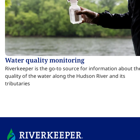
Water quality monitoring​​​​‌ ‍ ​‍​‍‌‍ ‌ ​‍‌‍‍‌‌‍‌ ‌‍‍‌‌‍ ‍​‍​‍​ ‍‍​‍​‍‌ ​ ‌‍​‌‌‍ ‍‌‍‍‌‌ ‌​‌ ‍‌​‍ ‍‌‍‍‌‌‍ ​‍​‍​‍ ​​‍​‍‌‍‍​‌ ​‍‌‍‌‌‌‍‌‍​‍​‍​ ‍‍​‍​‍‌‍‍​‌ ‌​‌ ‌​‌ ​​‌ ​ ​ ‍‍​‍ ​‍ ‌‍​ ‌‍ ‌‌ ​ ​‍ ‍‌‍ ‌‌‍​‌‌‍‍‌‌‍ ‍​‍ ‍​ ​‍​ ​​​ ​‍​ ‌​‌ ​‍‌‍‌‌‌‍‌​‌‍‌‌‌ ​ ‌‍‍‌‌‍‌ ‌‍ ‍​‍ ‍‌ ​‍‌‍‍‌‌ ‌‍‌‍‌‌‌ ​‍‌‍‍ ‌‍‌‌‌‍‌‌‌ ​​‌‍‌‌‌ ​‍​‍ ‍‌‍ ‌ ​‍‌‍‌ ​‍ ‌‍‍‌‌‍ ‍‌ ‌​‌‍‌‌‌‍ ‍‌ ‌​​‍ ‌‍‌‌‌‍‌​‌‍‍‌‌ ‌​​‍ ‌‍ ‌‌‍ ‌‍‌​‌‍‌‌​ ‌‌ ​​‌ ​‍‌‍‌‌‌ ​ ‌‍‌‌‌‍ ‍‌ ‌​‌‍​‌‌ ‌​‌‍‍‌‌‍ ‌‍ ‍​ ‍ ‌‍‍‌‌‍‌​​ ‌‌‍‌​‌‍​‍​ ‍‌​ ​‌​ ​​‌‍​‍‌‍​‍​ ​‌​‍ ‌​ ‌‍‌‍‌​​ ​​‌‍​‍​‍ ‌​ ‌​‌‍‌‍​ ‌‍​ ‍‌​‍ ‌​ ‍​‌‍‌‍​ ‌ ​ ​​​‍ ‌​ ‌‌‌‍‌​​ ​ ​ ​​​ ​​‌‍‌‍​ ‌‍​ ​‍‌‍​‌​ ​​​ ​‍‌‍​ ​ ‍ ‌ ‌​‌ ‍‌‌ ​​‌‍‌‌​ ‌‌‍​ ‌‍​‌‌‍ ‌‌ ​​‌‍​‌‌‍‍‌‌‍‌ ‌‍ ‍​ ‍ ‌ ​​‌‍​‌‌ ‌​‌‍‍​​ ‌‌ ‌​‌‍‍‌‌ ‌​‌‍ ​‌‍‌‌​ ‌‍​‍‌‍​‌‌ ​ ‌‍‌‌‌‌‌‌‌ ​‍‌‍ ​​ ‌‌‍‍​‌ ‌​‌ ‌​‌ ​​‌ ​ ​‍‌‌​ ​ ‌​​‌​‍‌‌​ ​‍‌​‌‍​‍‌‌​ ​‍‌​‌‍‌‍​ ‌‍ ‌‌ ​ ​‍ ‍‌‍ ‌‌‍​‌‌‍‍‌‌‍ ‍​‍ ‍​ ​‍​ ​​​ ​‍​ ‌​‌ ​‍‌‍‌‌‌‍‌​‌‍‌‌‌ ​ ‌‍‍‌‌‍‌ ‌‍ ‍​‍ ‍‌ ​‍‌‍‍‌‌ ‌‍‌‍‌‌‌ ​‍‌‍‍ ‌‍‌‌‌‍‌‌‌ ​​‌‍‌‌‌ ​‍​‍ ‍‌‍ ‌ ​‍‌‍‌ ​‍‌‍‌‍‍‌‌‍‌​​ ‌‌‍‌​‌‍​‍​ ‍‌​ ​‌​ ​​‌‍​‍‌‍​‍​ ​‌​‍ ‌​ ‌‍‌‍‌​​ ​​‌‍​‍​‍ ‌​ ‌​‌‍‌‍​ ‌‍​ ‍‌​‍ ‌​ ‍​‌‍‌‍​ ‌ ​ ​​​‍ ‌​ ‌‌‌‍‌​​ ​ ​ ​​​ ​​‌‍‌‍​ ‌‍​ ​‍‌‍​‌​ ​​​ ​‍‌‍​ ​‍‌‍‌ ‌​‌ ‍‌‌ ​​‌‍‌‌​ ‌‌‍​ ‌‍​‌‌‍ ‌‌ ​​‌‍​‌‌‍‍‌‌‍‌ ‌‍ ‍​‍‌‍‌ ​​‌‍​‌‌ ‌​‌‍‍​​ ‌‌ ‌​‌‍‍‌‌ ‌​‌‍ ​‌‍‌‌​‍‌‍‌ ​​‌‍‌‌‌ ​‍‌ ​ ‌ ​​‌‍‌‌‌‍​ ‌ ‌​‌‍‍‌‌ ‌‍‌‍‌‌​ ‌‌ ​​‌ ‌‌‌‍​‍‌‍ ​‌‍‍‌‌ ​ ‌‍‍​‌‍‌‌‌‍‌​​‍​‍‌ ‌
Riverkeeper is the go-to source for information about th
quality of the water along the Hudson River and its
tributaries​​​​‌ ‍ ​‍​‍‌‍ ‌ ​‍‌‍‍‌‌‍‌ ‌‍‍‌‌‍ ‍​‍​‍​ ‍‍​‍​‍‌ ​ ‌‍​‌‌‍ ‍‌‍‍‌‌ ‌​‌ ‍‌​‍ ‍‌‍‍‌‌‍ ​‍​‍​‍ ​​‍​‍‌‍‍​‌ ​‍‌‍‌‌‌‍‌‍​‍​‍​ ‍‍​‍​‍‌‍‍​‌ ‌​‌ ‌​‌ ​​‌ ​ ​ ‍‍​‍ ​‍ ‌‍​ ‌‍ ‌‌ ​ ​‍ ‍‌‍ ‌‌‍​‌‌‍‍‌‌‍ ‍​‍ ‍​ ​‍​ ​​​ ​‍​ ‌​‌ ​‍‌‍‌‌‌‍‌​‌‍‌‌‌ ​ ‌‍‍‌‌‍‌ ‌‍ ‍​‍ ‍‌ ​‍‌‍‍‌‌ ‌‍‌‍‌‌‌ ​‍‌‍‍ ‌‍‌‌‌‍‌‌‌ ​​‌‍‌‌‌ ​‍​‍ ‍‌‍ ‌ ​‍‌‍‌ ​‍ ‌‍‍‌‌‍ ‍‌ ‌​‌‍‌‌‌‍ ‍‌ ‌​​‍ ‌‍‌‌‌‍‌​‌‍‍‌‌ ‌​​‍ ‌‍ ‌‌‍ ‌‍‌​‌‍‌‌​ ‌‌ ​​‌ ​‍‌‍‌‌‌ ​ ‌‍‌‌‌‍ ‍‌ ‌​‌‍​‌‌ ‌​‌‍‍‌‌‍ ‌‍ ‍​ ‍ ‌‍‍‌‌‍‌​​ ‌‌‍‌​‌‍​‍​ ‍‌​ ​‌​ ​​‌‍​‍‌‍​‍​ ​‌​‍ ‌​ ‌‍‌‍‌​​ ​​‌‍​‍​‍ ‌​ ‌​‌‍‌‍​ ‌‍​ ‍‌​‍ ‌​ ‍​‌‍‌‍​ ‌ ​ ​​​‍ ‌​ ‌‌‌‍‌​​ ​ ​ ​​​ ​​‌‍‌‍​ ‌‍​ ​‍‌‍​‌​ ​​​ ​‍‌‍​ ​ ‍ ‌ ‌​‌ ‍‌‌ ​​‌‍‌‌​ ‌‌‍​ ‌‍​‌‌‍ ‌‌ ​​‌‍​‌‌‍‍‌‌‍‌ ‌‍ ‍​ ‍ ‌ ​​‌‍​‌‌ ‌​‌‍‍​​ ‌‌ ​ ‌‍‍​‌‍ ‌ ​‍‌ ‌​‌​‌​‌‍‌‌‌ ​ ‌‍​ ‌ ​‍‌‍‍‌‌ ​​‌ ‌​‌‍‍‌‌‍ ‌‍ ‍​ ‌‍​‍‌‍​‌‌ ​ ‌‍‌‌‌‌‌‌‌ ​‍‌‍ ​​ ‌‌‍‍​‌ ‌​‌ ‌​‌ ​​‌ ​ ​‍‌‌​ ​ ‌​​‌​‍‌‌​ ​‍‌​‌‍​‍‌‌​ ​‍‌​‌‍‌‍​ ‌‍ ‌‌ ​ ​‍ ‍‌‍ ‌‌‍​‌‌‍‍‌‌‍ ‍​‍ ‍​ ​‍​ ​​​ ​‍​ ‌​‌ ​‍‌‍‌‌‌‍‌​‌‍‌‌‌ ​ ‌‍‍‌‌‍‌ ‌‍ ‍​‍ ‍‌ ​‍‌‍‍‌‌ ‌‍‌‍‌‌‌ ​‍‌‍‍ ‌‍‌‌‌‍‌‌‌ ​​‌‍‌‌‌ ​‍​‍ ‍‌‍ ‌ ​‍‌‍‌ ​‍‌‍‌‍‍‌‌‍‌​​ ‌‌‍‌​‌‍​‍​ ‍‌​ ​‌​ ​​‌‍​‍‌‍​‍​ ​‌​‍ ‌​ ‌‍‌‍‌​​ ​​‌‍​‍​‍ ‌​ ‌​‌‍‌‍​ ‌‍​ ‍‌​‍ ‌​ ‍​‌‍‌‍​ ‌ ​ ​​​‍ ‌​ ‌‌‌‍‌​​ ​ ​ ​​​ ​​‌‍‌‍​ ‌‍​ ​‍‌‍​‌​ ​​​ ​‍‌‍​ ​‍‌‍‌ ‌​‌ ‍‌‌ ​​‌‍‌‌​ ‌‌‍​ ‌‍​‌‌‍ ‌‌ ​​‌‍​‌‌‍‍‌‌‍‌ ‌‍ ‍​‍‌‍‌ ​​‌‍​‌‌ ‌​‌‍‍​​ ‌‌ ​ ‌‍‍​‌‍ ‌ ​‍‌ ‌​‌​‌​‌‍‌‌‌ ​ ‌‍​ ‌ ​‍‌‍‍‌‌ ​​‌ ‌​‌‍‍‌‌‍ ‌‍ ‍​‍‌‍‌ ​​‌‍‌‌‌ ​‍‌ ​ ‌ ​​‌‍‌‌‌‍​ ‌ ‌​‌‍‍‌‌ ‌‍‌‍‌‌​ ‌‌ ​​‌ ‌‌‌‍​‍‌‍ ​‌‍‍‌‌ ​ ‌‍‍​‌‍‌‌‌‍‌​​‍​‍‌ ‌