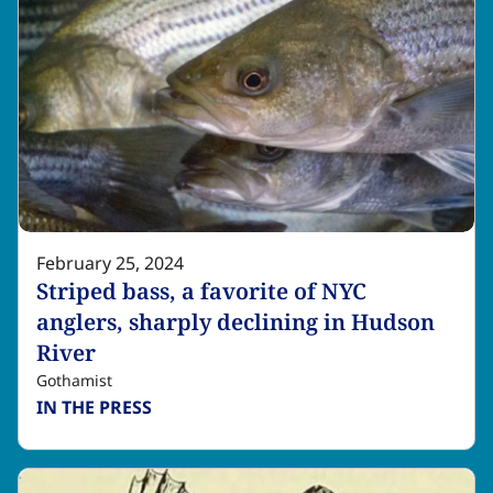
February 25, 2024
Striped bass, a favorite of NYC
anglers, sharply declining in Hudson
River​​​​‌ ‍ ​‍​‍‌‍ ‌ ​‍‌‍‍‌‌‍‌ ‌‍‍‌‌‍ ‍​‍​‍​ ‍‍​‍​‍‌ ​ ‌‍​‌‌‍ ‍‌‍‍‌‌ ‌​‌ ‍‌​‍ ‍‌‍‍‌‌‍ ​‍​‍​‍ ​​‍​‍‌‍‍​‌ ​‍‌‍‌‌‌‍‌‍​‍​‍​ ‍‍​‍​‍‌‍‍​‌ ‌​‌ ‌​‌ ​​‌ ​ ​ ‍‍​‍ ​‍ ‌‍​ ‌‍ ‌‌ ​ ​‍ ‍‌‍ ‌‌‍​‌‌‍‍‌‌‍ ‍​‍ ‍​ ​‍​ ​​​ ​‍​ ‌​‌ ​‍‌‍‌‌‌‍‌​‌‍‌‌‌ ​ ‌‍‍‌‌‍‌ ‌‍ ‍​‍ ‍‌ ​‍‌‍‍‌‌ ‌‍‌‍‌‌‌ ​‍‌‍‍ ‌‍‌‌‌‍‌‌‌ ​​‌‍‌‌‌ ​‍​‍ ‍‌‍ ‌ ​‍‌‍‌ ​‍ ‌‍‍‌‌‍ ‍‌ ‌​‌‍‌‌‌‍ ‍‌ ‌​​‍ ‌‍‌‌‌‍‌​‌‍‍‌‌ ‌​​‍ ‌‍ ‌‌‍ ‌‍‌​‌‍‌‌​ ‌‌ ​​‌ ​‍‌‍‌‌‌ ​ ‌‍‌‌‌‍ ‍‌ ‌​‌‍​‌‌ ‌​‌‍‍‌‌‍ ‌‍ ‍​ ‍ ‌‍‍‌‌‍‌​​ ‌​ ‌​​ ‍‌‌‍​ ​ ‌ ‌‍‌​​ ‌ ‌‍‌‍​ ​‍​‍ ‌‌‍​‌​ ​ ‌‍​ ‌‍​‌​‍ ‌​ ‌​​ ‌ ​ ​‌‌‍‌​​‍ ‌​ ‍‌​ ​ ​ ‌​‌‍‌‍​‍ ‌​ ​‍​ ‌ ‌‍​‌​ ‍‌​ ‌‌​ ‌‍‌‍‌‍​ ‌‍​ ‍​​ ‌​​ ‌‌​ ‌ ​ ‍ ‌ ‌​‌ ‍‌‌ ​​‌‍‌‌​ ‌‌‍​‌‌ ​‍‌ ‌​‌‍‍‌‌‍​ ‌‍ ​‌‍‌‌​ ‍ ‌ ​​‌‍​‌‌ ‌​‌‍‍​​ ‌‌ ‌​‌‍‍‌‌ ‌​‌‍ ​‌‍‌‌​ ‌‍​‍‌‍​‌‌ ​ ‌‍‌‌‌‌‌‌‌ ​‍‌‍ ​​ ‌‌‍‍​‌ ‌​‌ ‌​‌ ​​‌ ​ ​‍‌‌​ ​ ‌​​‌​‍‌‌​ ​‍‌​‌‍​‍‌‌​ ​‍‌​‌‍‌‍​ ‌‍ ‌‌ ​ ​‍ ‍‌‍ ‌‌‍​‌‌‍‍‌‌‍ ‍​‍ ‍​ ​‍​ ​​​ ​‍​ ‌​‌ ​‍‌‍‌‌‌‍‌​‌‍‌‌‌ ​ ‌‍‍‌‌‍‌ ‌‍ ‍​‍ ‍‌ ​‍‌‍‍‌‌ ‌‍‌‍‌‌‌ ​‍‌‍‍ ‌‍‌‌‌‍‌‌‌ ​​‌‍‌‌‌ ​‍​‍ ‍‌‍ ‌ ​‍‌‍‌ ​‍‌‍‌‍‍‌‌‍‌​​ ‌​ ‌​​ ‍‌‌‍​ ​ ‌ ‌‍‌​​ ‌ ‌‍‌‍​ ​‍​‍ ‌‌‍​‌​ ​ ‌‍​ ‌‍​‌​‍ ‌​ ‌​​ ‌ ​ ​‌‌‍‌​​‍ ‌​ ‍‌​ ​ ​ ‌​‌‍‌‍​‍ ‌​ ​‍​ ‌ ‌‍​‌​ ‍‌​ ‌‌​ ‌‍‌‍‌‍​ ‌‍​ ‍​​ ‌​​ ‌‌​ ‌ ​‍‌‍‌ ‌​‌ ‍‌‌ ​​‌‍‌‌​ ‌‌‍​‌‌ ​‍‌ ‌​‌‍‍‌‌‍​ ‌‍ ​‌‍‌‌​‍‌‍‌ ​​‌‍​‌‌ ‌​‌‍‍​​ ‌‌ ‌​‌‍‍‌‌ ‌​‌‍ ​‌‍‌‌​‍‌‍‌ ​​‌‍‌‌‌ ​‍‌ ​ ‌ ​​‌‍‌‌‌‍​ ‌ ‌​‌‍‍‌‌ ‌‍‌‍‌‌​ ‌‌ ​​‌ ‌‌‌‍​‍‌‍ ​‌‍‍‌‌ ​ ‌‍‍​‌‍‌‌‌‍‌​​‍​‍‌ ‌
Gothamist
IN THE PRESS​​​​‌ ‍ ​‍​‍‌‍ ‌ ​‍‌‍‍‌‌‍‌ ‌‍‍‌‌‍ ‍​‍​‍​ ‍‍​‍​‍‌ ​ ‌‍​‌‌‍ ‍‌‍‍‌‌ ‌​‌ ‍‌​‍ ‍‌‍‍‌‌‍ ​‍​‍​‍ ​​‍​‍‌‍‍​‌ ​‍‌‍‌‌‌‍‌‍​‍​‍​ ‍‍​‍​‍‌‍‍​‌ ‌​‌ ‌​‌ ​​‌ ​ ​ ‍‍​‍ ​‍ ‌‍​ ‌‍ ‌‌ ​ ​‍ ‍‌‍ ‌‌‍​‌‌‍‍‌‌‍ ‍​‍ ‍​ ​‍​ ​​​ ​‍​ ‌​‌ ​‍‌‍‌‌‌‍‌​‌‍‌‌‌ ​ ‌‍‍‌‌‍‌ ‌‍ ‍​‍ ‍‌ ​‍‌‍‍‌‌ ‌‍‌‍‌‌‌ ​‍‌‍‍ ‌‍‌‌‌‍‌‌‌ ​​‌‍‌‌‌ ​‍​‍ ‍‌‍ ‌ ​‍‌‍‌ ​‍ ‌‍‍‌‌‍ ‍‌ ‌​‌‍‌‌‌‍ ‍‌ ‌​​‍ ‌‍‌‌‌‍‌​‌‍‍‌‌ ‌​​‍ ‌‍ ‌‌‍ ‌‍‌​‌‍‌‌​ ‌‌ ​​‌ ​‍‌‍‌‌‌ ​ ‌‍‌‌‌‍ ‍‌ ‌​‌‍​‌‌ ‌​‌‍‍‌‌‍ ‌‍ ‍​ ‍ ‌‍‍‌‌‍‌​​ ‌​ ‍​​ ‌‍​ ‌‌​ ​‌​ ‍‌​ ​​​ ​‍​ ‍‌​‍ ‌​ ‍‌‌‍‌‌‌‍​‍‌‍‌‌​‍ ‌​ ‌​​ ‌ ‌‍‌‍​ ‌‍​‍ ‌‌‍​‍​ ​ ​ ‌ ​ ​​​‍ ‌‌‍​ ‌‍‌​‌‍‌‍‌‍‌‌​ ​ ‌‍‌​​ ​​‌‍​‌​ ​​‌‍‌‍​ ‌‌​ ‍‌​ ‍ ‌ ‌​‌ ‍‌‌ ​​‌‍‌‌​ ‌‌‍​ ‌‍​‌‌ ‌​‌‍‌‌‌‍‌ ‌‍ ‌ ​‍‌ ‍‌​ ‍ ‌ ​​‌‍​‌‌ ‌​‌‍‍​​ ‌‌‍ ‍‌‍​‌‌‍ ‌‌‍‌‌​ ‌‍​‍‌‍​‌‌ ​ ‌‍‌‌‌‌‌‌‌ ​‍‌‍ ​​ ‌‌‍‍​‌ ‌​‌ ‌​‌ ​​‌ ​ ​‍‌‌​ ​ ‌​​‌​‍‌‌​ ​‍‌​‌‍​‍‌‌​ ​‍‌​‌‍‌‍​ ‌‍ ‌‌ ​ ​‍ ‍‌‍ ‌‌‍​‌‌‍‍‌‌‍ ‍​‍ ‍​ ​‍​ ​​​ ​‍​ ‌​‌ ​‍‌‍‌‌‌‍‌​‌‍‌‌‌ ​ ‌‍‍‌‌‍‌ ‌‍ ‍​‍ ‍‌ ​‍‌‍‍‌‌ ‌‍‌‍‌‌‌ ​‍‌‍‍ ‌‍‌‌‌‍‌‌‌ ​​‌‍‌‌‌ ​‍​‍ ‍‌‍ ‌ ​‍‌‍‌ ​‍‌‍‌‍‍‌‌‍‌​​ ‌​ ‍​​ ‌‍​ ‌‌​ ​‌​ ‍‌​ ​​​ ​‍​ ‍‌​‍ ‌​ ‍‌‌‍‌‌‌‍​‍‌‍‌‌​‍ ‌​ ‌​​ ‌ ‌‍‌‍​ ‌‍​‍ ‌‌‍​‍​ ​ ​ ‌ ​ ​​​‍ ‌‌‍​ ‌‍‌​‌‍‌‍‌‍‌‌​ ​ ‌‍‌​​ ​​‌‍​‌​ ​​‌‍‌‍​ ‌‌​ ‍‌​‍‌‍‌ ‌​‌ ‍‌‌ ​​‌‍‌‌​ ‌‌‍​ ‌‍​‌‌ ‌​‌‍‌‌‌‍‌ ‌‍ ‌ ​‍‌ ‍‌​‍‌‍‌ ​​‌‍​‌‌ ‌​‌‍‍​​ ‌‌‍ ‍‌‍​‌‌‍ ‌‌‍‌‌​‍‌‍‌ ​​‌‍‌‌‌ ​‍‌ ​ ‌ ​​‌‍‌‌‌‍​ ‌ ‌​‌‍‍‌‌ ‌‍‌‍‌‌​ ‌‌ ​​‌ ‌‌‌‍​‍‌‍ ​‌‍‍‌‌ ​ ‌‍‍​‌‍‌‌‌‍‌​​‍​‍‌ ‌