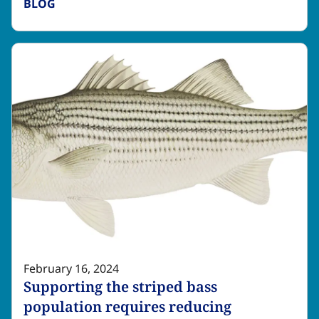
BLOG​​​​‌ ‍ ​‍​‍‌‍ ‌ ​‍‌‍‍‌‌‍‌ ‌‍‍‌‌‍ ‍​‍​‍​ ‍‍​‍​‍‌ ​ ‌‍​‌‌‍ ‍‌‍‍‌‌ ‌​‌ ‍‌​‍ ‍‌‍‍‌‌‍ ​‍​‍​‍ ​​‍​‍‌‍‍​‌ ​‍‌‍‌‌‌‍‌‍​‍​‍​ ‍‍​‍​‍‌‍‍​‌ ‌​‌ ‌​‌ ​​‌ ​ ​ ‍‍​‍ ​‍ ‌‍​ ‌‍ ‌‌ ​ ​‍ ‍‌‍ ‌‌‍​‌‌‍‍‌‌‍ ‍​‍ ‍​ ​‍​ ​​​ ​‍​ ‌​‌ ​‍‌‍‌‌‌‍‌​‌‍‌‌‌ ​ ‌‍‍‌‌‍‌ ‌‍ ‍​‍ ‍‌ ​‍‌‍‍‌‌ ‌‍‌‍‌‌‌ ​‍‌‍‍ ‌‍‌‌‌‍‌‌‌ ​​‌‍‌‌‌ ​‍​‍ ‍‌‍ ‌ ​‍‌‍‌ ​‍ ‌‍‍‌‌‍ ‍‌ ‌​‌‍‌‌‌‍ ‍‌ ‌​​‍ ‌‍‌‌‌‍‌​‌‍‍‌‌ ‌​​‍ ‌‍ ‌‌‍ ‌‍‌​‌‍‌‌​ ‌‌ ​​‌ ​‍‌‍‌‌‌ ​ ‌‍‌‌‌‍ ‍‌ ‌​‌‍​‌‌ ‌​‌‍‍‌‌‍ ‌‍ ‍​ ‍ ‌‍‍‌‌‍‌​​ ‌​ ‌ ‌‍​‌​ ‌ ​ ‍​​ ‌​‌‍​‌​ ​‍‌‍‌​​‍ ‌‌‍​‌​ ​‌​ ​‍‌‍‌‌​‍ ‌​ ‌​‌‍​‌​ ​​​ ‍​​‍ ‌‌‍​‌‌‍​‌​ ‌‍‌‍‌​​‍ ‌‌‍‌‍‌‍​‍​ ​​​ ‌​‌‍​ ​ ​​‌‍​‍​ ‌​​ ‌‌‌‍‌‍​ ​​​ ‌​​ ‍ ‌ ‌​‌ ‍‌‌ ​​‌‍‌‌​ ‌‌‍​ ‌‍​‌‌ ‌​‌‍‌‌‌‍‌ ‌‍ ‌ ​‍‌ ‍‌​ ‍ ‌ ​​‌‍​‌‌ ‌​‌‍‍​​ ‌‌‍ ‍‌‍​‌‌‍ ‌‌‍‌‌​ ‌‍​‍‌‍​‌‌ ​ ‌‍‌‌‌‌‌‌‌ ​‍‌‍ ​​ ‌‌‍‍​‌ ‌​‌ ‌​‌ ​​‌ ​ ​‍‌‌​ ​ ‌​​‌​‍‌‌​ ​‍‌​‌‍​‍‌‌​ ​‍‌​‌‍‌‍​ ‌‍ ‌‌ ​ ​‍ ‍‌‍ ‌‌‍​‌‌‍‍‌‌‍ ‍​‍ ‍​ ​‍​ ​​​ ​‍​ ‌​‌ ​‍‌‍‌‌‌‍‌​‌‍‌‌‌ ​ ‌‍‍‌‌‍‌ ‌‍ ‍​‍ ‍‌ ​‍‌‍‍‌‌ ‌‍‌‍‌‌‌ ​‍‌‍‍ ‌‍‌‌‌‍‌‌‌ ​​‌‍‌‌‌ ​‍​‍ ‍‌‍ ‌ ​‍‌‍‌ ​‍‌‍‌‍‍‌‌‍‌​​ ‌​ ‌ ‌‍​‌​ ‌ ​ ‍​​ ‌​‌‍​‌​ ​‍‌‍‌​​‍ ‌‌‍​‌​ ​‌​ ​‍‌‍‌‌​‍ ‌​ ‌​‌‍​‌​ ​​​ ‍​​‍ ‌‌‍​‌‌‍​‌​ ‌‍‌‍‌​​‍ ‌‌‍‌‍‌‍​‍​ ​​​ ‌​‌‍​ ​ ​​‌‍​‍​ ‌​​ ‌‌‌‍‌‍​ ​​​ ‌​​‍‌‍‌ ‌​‌ ‍‌‌ ​​‌‍‌‌​ ‌‌‍​ ‌‍​‌‌ ‌​‌‍‌‌‌‍‌ ‌‍ ‌ ​‍‌ ‍‌​‍‌‍‌ ​​‌‍​‌‌ ‌​‌‍‍​​ ‌‌‍ ‍‌‍​‌‌‍ ‌‌‍‌‌​‍‌‍‌ ​​‌‍‌‌‌ ​‍‌ ​ ‌ ​​‌‍‌‌‌‍​ ‌ ‌​‌‍‍‌‌ ‌‍‌‍‌‌​ ‌‌ ​​‌ ‌‌‌‍​‍‌‍ ​‌‍‍‌‌ ​ ‌‍‍​‌‍‌‌‌‍‌​​‍​‍‌ ‌
February 16, 2024
Supporting the striped bass
population requires reducing