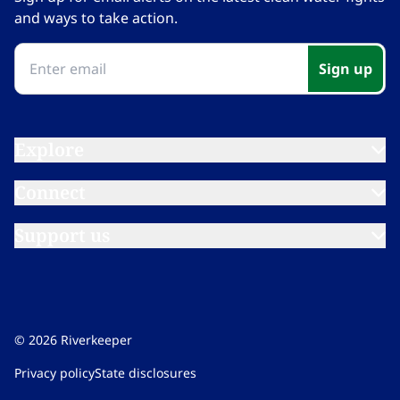
and ways to take action.​​​​‌ ‍ ​‍​‍‌‍ ‌ ​‍‌‍‍‌‌‍‌ ‌‍‍‌‌‍ ‍​‍​‍​ ‍‍​‍​‍‌ ​ ‌‍​‌‌‍ ‍‌‍‍‌‌ ‌​‌ ‍‌​‍ ‍‌‍‍‌‌‍ ​‍​‍​‍ ​​‍​‍‌‍‍​‌ ​‍‌‍‌‌‌‍‌‍​‍​‍​ ‍‍​‍​‍‌‍‍​‌ ‌​‌ ‌​‌ ​​‌ ​ ​ ‍‍​‍ ​‍ ‌‍​ ‌‍ ‌‌ ​ ​‍ ‍‌‍ ‌‌‍​‌‌‍‍‌‌‍ ‍​‍ ‍​ ​‍​ ​​​ ​‍​ ‌​‌ ​‍‌‍‌‌‌‍‌​‌‍‌‌‌ ​ ‌‍‍‌‌‍‌ ‌‍ ‍​‍ ‍‌ ​‍‌‍‍‌‌ ‌‍‌‍‌‌‌ ​‍‌‍‍ ‌‍‌‌‌‍‌‌‌ ​​‌‍‌‌‌ ​‍​‍ ‍‌‍ ‌ ​‍‌‍‌ ​‍ ‌‍‍‌‌‍ ‍‌ ‌​‌‍‌‌‌‍ ‍‌ ‌​​‍ ‌‍‌‌‌‍‌​‌‍‍‌‌ ‌​​‍ ‌‍ ‌‌‍ ‌‍‌​‌‍‌‌​ ‌‌ ​​‌ ​‍‌‍‌‌‌ ​ ‌‍‌‌‌‍ ‍‌ ‌​‌‍​‌‌ ‌​‌‍‍‌‌‍ ‌‍ ‍​ ‍ ‌‍‍‌‌‍‌​​ ‌‌‍‌‍‌‍ ‌‍ ‌ ‌​‌‍‌‌‌ ​‍​ ‍ ‌ ‌​‌ ‍‌‌ ​​‌‍‌‌​ ‌‌‍‌‍‌‍ ‌‍ ‌ ‌​‌‍‌‌‌ ​‍​ ‍ ‌ ​​‌‍​‌‌ ‌​‌‍‍​​ ‌‌‍ ‍‌‍‌‌‌ ‌ ‌ ​ ‌‍ ​‌‍‌‌‌ ‌​‌ ‌​‌‍‌‌‌ ​‍​‍ ‍‌‍‌​‌‍‌‌‌ ​ ‌‍​ ‌ ​‍‌‍‍‌‌ ​​‌ ‌​‌‍‍‌‌‍ ‌‍ ‍​ ‌‍​‍‌‍​‌‌ ​ ‌‍‌‌‌‌‌‌‌ ​‍‌‍ ​​ ‌‌‍‍​‌ ‌​‌ ‌​‌ ​​‌ ​ ​‍‌‌​ ​ ‌​​‌​‍‌‌​ ​‍‌​‌‍​‍‌‌​ ​‍‌​‌‍‌‍​ ‌‍ ‌‌ ​ ​‍ ‍‌‍ ‌‌‍​‌‌‍‍‌‌‍ ‍​‍ ‍​ ​‍​ ​​​ ​‍​ ‌​‌ ​‍‌‍‌‌‌‍‌​‌‍‌‌‌ ​ ‌‍‍‌‌‍‌ ‌‍ ‍​‍ ‍‌ ​‍‌‍‍‌‌ ‌‍‌‍‌‌‌ ​‍‌‍‍ ‌‍‌‌‌‍‌‌‌ ​​‌‍‌‌‌ ​‍​‍ ‍‌‍ ‌ ​‍‌‍‌ ​‍‌‍‌‍‍‌‌‍‌​​ ‌‌‍‌‍‌‍ ‌‍ ‌ ‌​‌‍‌‌‌ ​‍​‍‌‍‌ ‌​‌ ‍‌‌ ​​‌‍‌‌​ ‌‌‍‌‍‌‍ ‌‍ ‌ ‌​‌‍‌‌‌ ​‍​‍‌‍‌ ​​‌‍​‌‌ ‌​‌‍‍​​ ‌‌‍ ‍‌‍‌‌‌ ‌ ‌ ​ ‌‍ ​‌‍‌‌‌ ‌​‌ ‌​‌‍‌‌‌ ​‍​‍ ‍‌‍‌​‌‍‌‌‌ ​ ‌‍​ ‌ ​‍‌‍‍‌‌ ​​‌ ‌​‌‍‍‌‌‍ ‌‍ ‍​‍‌‍‌ ​​‌‍‌‌‌ ​‍‌ ​ ‌ ​​‌‍‌‌‌‍​ ‌ ‌​‌‍‍‌‌ ‌‍‌‍‌‌​ ‌‌ ​​‌ ‌‌‌‍​‍‌‍ ​‌‍‍‌‌ ​ ‌‍‍​‌‍‌‌‌‍‌​​‍​‍‌ ‌
Sign up​​​​‌ ‍ ​‍​‍‌‍ ‌ ​‍‌‍‍‌‌‍‌ ‌‍‍‌‌‍ ‍​‍​‍​ ‍‍​‍​‍‌ ​ ‌‍​‌‌‍ ‍‌‍‍‌‌ ‌​‌ ‍‌​‍ ‍‌‍‍‌‌‍ ​‍​‍​‍ ​​‍​‍‌‍‍​‌ ​‍‌‍‌‌‌‍‌‍​‍​‍​ ‍‍​‍​‍‌‍‍​‌ ‌​‌ ‌​‌ ​​‌ ​ ​ ‍‍​‍ ​‍ ‌‍​ ‌‍ ‌‌ ​ ​‍ ‍‌‍ ‌‌‍​‌‌‍‍‌‌‍ ‍​‍ ‍​ ​‍​ ​​​ ​‍​ ‌​‌ ​‍‌‍‌‌‌‍‌​‌‍‌‌‌ ​ ‌‍‍‌‌‍‌ ‌‍ ‍​‍ ‍‌ ​‍‌‍‍‌‌ ‌‍‌‍‌‌‌ ​‍‌‍‍ ‌‍‌‌‌‍‌‌‌ ​​‌‍‌‌‌ ​‍​‍ ‍‌‍ ‌ ​‍‌‍‌ ​‍ ‌‍‍‌‌‍ ‍‌ ‌​‌‍‌‌‌‍ ‍‌ ‌​​‍ ‌‍‌‌‌‍‌​‌‍‍‌‌ ‌​​‍ ‌‍ ‌‌‍ ‌‍‌​‌‍‌‌​ ‌‌ ​​‌ ​‍‌‍‌‌‌ ​ ‌‍‌‌‌‍ ‍‌ ‌​‌‍​‌‌ ‌​‌‍‍‌‌‍ ‌‍ ‍​ ‍ ‌‍‍‌‌‍‌​​ ‌‌‍‌‍‌‍ ‌‍ ‌ ‌​‌‍‌‌‌ ​‍​ ‍ ‌ ‌​‌ ‍‌‌ ​​‌‍‌‌​ ‌‌‍‌‍‌‍ ‌‍ ‌ ‌​‌‍‌‌‌ ​‍​ ‍ ‌ ​​‌‍​‌‌ ‌​‌‍‍​​ ‌‌‍ ‍‌‍‌‌‌ ‌ ‌ ​ ‌‍ ​‌‍‌‌‌ ‌​‌ ‌​‌‍‌‌‌ ​‍​‍ ‍‌‍​‍‌ ‌‌‌ ‌​‌ ‌​‌‍ ‌‍ ‍‌​ ​‌‍​‌‌‍​‍‌‍‌‌‌‍ ​​ ‌‍​‍‌‍​‌‌ ​ ‌‍‌‌‌‌‌‌‌ ​‍‌‍ ​​ ‌‌‍‍​‌ ‌​‌ ‌​‌ ​​‌ ​ ​‍‌‌​ ​ ‌​​‌​‍‌‌​ ​‍‌​‌‍​‍‌‌​ ​‍‌​‌‍‌‍​ ‌‍ ‌‌ ​ ​‍ ‍‌‍ ‌‌‍​‌‌‍‍‌‌‍ ‍​‍ ‍​ ​‍​ ​​​ ​‍​ ‌​‌ ​‍‌‍‌‌‌‍‌​‌‍‌‌‌ ​ ‌‍‍‌‌‍‌ ‌‍ ‍​‍ ‍‌ ​‍‌‍‍‌‌ ‌‍‌‍‌‌‌ ​‍‌‍‍ ‌‍‌‌‌‍‌‌‌ ​​‌‍‌‌‌ ​‍​‍ ‍‌‍ ‌ ​‍‌‍‌ ​‍‌‍‌‍‍‌‌‍‌​​ ‌‌‍‌‍‌‍ ‌‍ ‌ ‌​‌‍‌‌‌ ​‍​‍‌‍‌ ‌​‌ ‍‌‌ ​​‌‍‌‌​ ‌‌‍‌‍‌‍ ‌‍ ‌ ‌​‌‍‌‌‌ ​‍​‍‌‍‌ ​​‌‍​‌‌ ‌​‌‍‍​​ ‌‌‍ ‍‌‍‌‌‌ ‌ ‌ ​ ‌‍ ​‌‍‌‌‌ ‌​‌ ‌​‌‍‌‌‌ ​‍​‍ ‍‌‍​‍‌ ‌‌‌ ‌​‌ ‌​‌‍ ‌‍ ‍‌​ ​‌‍​‌‌‍​‍‌‍‌‌‌‍ ​​‍‌‍‌ ​​‌‍‌‌‌ ​‍‌ ​ ‌ ​​‌‍‌‌‌‍​ ‌ ‌​‌‍‍‌‌ ‌‍‌‍‌‌​ ‌‌ ​​‌ ‌‌‌‍​‍‌‍ ​‌‍‍‌‌ ​ ‌‍‍​‌‍‌‌‌‍‌​​‍​‍‌ ‌
Explore​​​​‌ ‍ ​‍​‍‌‍ ‌ ​‍‌‍‍‌‌‍‌ ‌‍‍‌‌‍ ‍​‍​‍​ ‍‍​‍​‍‌ ​ ‌‍​‌‌‍ ‍‌‍‍‌‌ ‌​‌ ‍‌​‍ ‍‌‍‍‌‌‍ ​‍​‍​‍ ​​‍​‍‌‍‍​‌ ​‍‌‍‌‌‌‍‌‍​‍​‍​ ‍‍​‍​‍‌‍‍​‌ ‌​‌ ‌​‌ ​​‌ ​ ​ ‍‍​‍ ​‍ ‌‍​ ‌‍ ‌‌ ​ ​‍ ‍‌‍ ‌‌‍​‌‌‍‍‌‌‍ ‍​‍ ‍​ ​‍​ ​​​ ​‍​ ‌​‌ ​‍‌‍‌‌‌‍‌​‌‍‌‌‌ ​ ‌‍‍‌‌‍‌ ‌‍ ‍​‍ ‍‌ ​‍‌‍‍‌‌ ‌‍‌‍‌‌‌ ​‍‌‍‍ ‌‍‌‌‌‍‌‌‌ ​​‌‍‌‌‌ ​‍​‍ ‍‌‍ ‌ ​‍‌‍‌ ​‍ ‌‍‍‌‌‍ ‍‌ ‌​‌‍‌‌‌‍ ‍‌ ‌​​‍ ‌‍‌‌‌‍‌​‌‍‍‌‌ ‌​​‍ ‌‍ ‌‌‍ ‌‍‌​‌‍‌‌​ ‌‌ ​​‌ ​‍‌‍‌‌‌ ​ ‌‍‌‌‌‍ ‍‌ ‌​‌‍​‌‌ ‌​‌‍‍‌‌‍ ‌‍ ‍​ ‍ ‌‍‍‌‌‍‌​​ ‌‌‍‌‍‌‍ ‌‍ ‌ ‌​‌‍‌‌‌ ​‍​ ‍ ‌ ‌​‌ ‍‌‌ ​​‌‍‌‌​ ‌‌‍‌‍‌‍ ‌‍ ‌ ‌​‌‍‌‌‌ ​‍​ ‍ ‌ ​​‌‍​‌‌ ‌​‌‍‍​​ ‌‌‍ ‌‌‍‌‌‌‍ ‍‌ ‌‌​‍‌‌​ ‌‌‌​​‍‌‌ ‌‍‍ ‌‍‌‌‌ ‍‌​‍‌‌​ ​ ‌​‌​​‍‌‌​ ​ ‌​‌​​‍‌‌​ ​‍​ ​‍‌‍‌​​ ‍​​ ‍‌​ ‌​‌‍​‌​ ‌‌​ ​ ‌‍‌‍​ ​‍​ ​‍​ ​ ​ ​‍​‍‌‌​ ​‍​ ​‍​‍‌‌​ ‌‌‌​‌​​‍ ‍‌ ‌​‌‍‌‌‌ ‍​‌ ‌​​ ‌‍​‍‌‍​‌‌ ​ ‌‍‌‌‌‌‌‌‌ ​‍‌‍ ​​ ‌‌‍‍​‌ ‌​‌ ‌​‌ ​​‌ ​ ​‍‌‌​ ​ ‌​​‌​‍‌‌​ ​‍‌​‌‍​‍‌‌​ ​‍‌​‌‍‌‍​ ‌‍ ‌‌ ​ ​‍ ‍‌‍ ‌‌‍​‌‌‍‍‌‌‍ ‍​‍ ‍​ ​‍​ ​​​ ​‍​ ‌​‌ ​‍‌‍‌‌‌‍‌​‌‍‌‌‌ ​ ‌‍‍‌‌‍‌ ‌‍ ‍​‍ ‍‌ ​‍‌‍‍‌‌ ‌‍‌‍‌‌‌ ​‍‌‍‍ ‌‍‌‌‌‍‌‌‌ ​​‌‍‌‌‌ ​‍​‍ ‍‌‍ ‌ ​‍‌‍‌ ​‍‌‍‌‍‍‌‌‍‌​​ ‌‌‍‌‍‌‍ ‌‍ ‌ ‌​‌‍‌‌‌ ​‍​‍‌‍‌ ‌​‌ ‍‌‌ ​​‌‍‌‌​ ‌‌‍‌‍‌‍ ‌‍ ‌ ‌​‌‍‌‌‌ ​‍​‍‌‍‌ ​​‌‍​‌‌ ‌​‌‍‍​​ ‌‌‍ ‌‌‍‌‌‌‍ ‍‌ ‌‌​‍‌‌​ ‌‌‌​​‍‌‌ ‌‍‍ ‌‍‌‌‌ ‍‌​‍‌‌​ ​ ‌​‌​​‍‌‌​ ​ ‌​‌​​‍‌‌​ ​‍​ ​‍‌‍‌​​ ‍​​ ‍‌​ ‌​‌‍​‌​ ‌‌​ ​ ‌‍‌‍​ ​‍​ ​‍​ ​ ​ ​‍​‍‌‌​ ​‍​ ​‍​‍‌‌​ ‌‌‌​‌​​‍ ‍‌ ‌​‌‍‌‌‌ ‍​‌ ‌​​‍‌‍‌ ​​‌‍‌‌‌ ​‍‌ ​ ‌ ​​‌‍‌‌‌‍​ ‌ ‌​‌‍‍‌‌ ‌‍‌‍‌‌​ ‌‌ ​​‌ ‌‌‌‍​‍‌‍ ​‌‍‍‌‌ ​ ‌‍‍​‌‍‌‌‌‍‌​​‍​‍‌ ‌
Connect​​​​‌ ‍ ​‍​‍‌‍ ‌ ​‍‌‍‍‌‌‍‌ ‌‍‍‌‌‍ ‍​‍​‍​ ‍‍​‍​‍‌ ​ ‌‍​‌‌‍ ‍‌‍‍‌‌ ‌​‌ ‍‌​‍ ‍‌‍‍‌‌‍ ​‍​‍​‍ ​​‍​‍‌‍‍​‌ ​‍‌‍‌‌‌‍‌‍​‍​‍​ ‍‍​‍​‍‌‍‍​‌ ‌​‌ ‌​‌ ​​‌ ​ ​ ‍‍​‍ ​‍ ‌‍​ ‌‍ ‌‌ ​ ​‍ ‍‌‍ ‌‌‍​‌‌‍‍‌‌‍ ‍​‍ ‍​ ​‍​ ​​​ ​‍​ ‌​‌ ​‍‌‍‌‌‌‍‌​‌‍‌‌‌ ​ ‌‍‍‌‌‍‌ ‌‍ ‍​‍ ‍‌ ​‍‌‍‍‌‌ ‌‍‌‍‌‌‌ ​‍‌‍‍ ‌‍‌‌‌‍‌‌‌ ​​‌‍‌‌‌ ​‍​‍ ‍‌‍ ‌ ​‍‌‍‌ ​‍ ‌‍‍‌‌‍ ‍‌ ‌​‌‍‌‌‌‍ ‍‌ ‌​​‍ ‌‍‌‌‌‍‌​‌‍‍‌‌ ‌​​‍ ‌‍ ‌‌‍ ‌‍‌​‌‍‌‌​ ‌‌ ​​‌ ​‍‌‍‌‌‌ ​ ‌‍‌‌‌‍ ‍‌ ‌​‌‍​‌‌ ‌​‌‍‍‌‌‍ ‌‍ ‍​ ‍ ‌‍‍‌‌‍‌​​ ‌‌‍‌‍‌‍ ‌‍ ‌ ‌​‌‍‌‌‌ ​‍​ ‍ ‌ ‌​‌ ‍‌‌ ​​‌‍‌‌​ ‌‌‍‌‍‌‍ ‌‍ ‌ ‌​‌‍‌‌‌ ​‍​ ‍ ‌ ​​‌‍​‌‌ ‌​‌‍‍​​ ‌‌‍ ‌‌‍‌‌‌‍ ‍‌ ‌‌​‍‌‌​ ‌‌‌​​‍‌‌ ‌‍‍ ‌‍‌‌‌ ‍‌​‍‌‌​ ​ ‌​‌​​‍‌‌​ ​ ‌​‌​​‍‌‌​ ​‍​ ​‍​ ​‌‌‍‌‍​ ‌​​ ​‌‌‍​ ‌‍‌​​ ‌‌​ ​​​ ‌ ‌‍‌‌‌‍‌​‌‍‌‌​‍‌‌​ ​‍​ ​‍​‍‌‌​ ‌‌‌​‌​​‍ ‍‌ ‌​‌‍‌‌‌ ‍​‌ ‌​​ ‌‍​‍‌‍​‌‌ ​ ‌‍‌‌‌‌‌‌‌ ​‍‌‍ ​​ ‌‌‍‍​‌ ‌​‌ ‌​‌ ​​‌ ​ ​‍‌‌​ ​ ‌​​‌​‍‌‌​ ​‍‌​‌‍​‍‌‌​ ​‍‌​‌‍‌‍​ ‌‍ ‌‌ ​ ​‍ ‍‌‍ ‌‌‍​‌‌‍‍‌‌‍ ‍​‍ ‍​ ​‍​ ​​​ ​‍​ ‌​‌ ​‍‌‍‌‌‌‍‌​‌‍‌‌‌ ​ ‌‍‍‌‌‍‌ ‌‍ ‍​‍ ‍‌ ​‍‌‍‍‌‌ ‌‍‌‍‌‌‌ ​‍‌‍‍ ‌‍‌‌‌‍‌‌‌ ​​‌‍‌‌‌ ​‍​‍ ‍‌‍ ‌ ​‍‌‍‌ ​‍‌‍‌‍‍‌‌‍‌​​ ‌‌‍‌‍‌‍ ‌‍ ‌ ‌​‌‍‌‌‌ ​‍​‍‌‍‌ ‌​‌ ‍‌‌ ​​‌‍‌‌​ ‌‌‍‌‍‌‍ ‌‍ ‌ ‌​‌‍‌‌‌ ​‍​‍‌‍‌ ​​‌‍​‌‌ ‌​‌‍‍​​ ‌‌‍ ‌‌‍‌‌‌‍ ‍‌ ‌‌​‍‌‌​ ‌‌‌​​‍‌‌ ‌‍‍ ‌‍‌‌‌ ‍‌​‍‌‌​ ​ ‌​‌​​‍‌‌​ ​ ‌​‌​​‍‌‌​ ​‍​ ​‍​ ​‌‌‍‌‍​ ‌​​ ​‌‌‍​ ‌‍‌​​ ‌‌​ ​​​ ‌ ‌‍‌‌‌‍‌​‌‍‌‌​‍‌‌​ ​‍​ ​‍​‍‌‌​ ‌‌‌​‌​​‍ ‍‌ ‌​‌‍‌‌‌ ‍​‌ ‌​​‍‌‍‌ ​​‌‍‌‌‌ ​‍‌ ​ ‌ ​​‌‍‌‌‌‍​ ‌ ‌​‌‍‍‌‌ ‌‍‌‍‌‌​ ‌‌ ​​‌ ‌‌‌‍​‍‌‍ ​‌‍‍‌‌ ​ ‌‍‍​‌‍‌‌‌‍‌​​‍​‍‌ ‌
Support us​​​​‌ ‍ ​‍​‍‌‍ ‌ ​‍‌‍‍‌‌‍‌ ‌‍‍‌‌‍ ‍​‍​‍​ ‍‍​‍​‍‌ ​ ‌‍​‌‌‍ ‍‌‍‍‌‌ ‌​‌ ‍‌​‍ ‍‌‍‍‌‌‍ ​‍​‍​‍ ​​‍​‍‌‍‍​‌ ​‍‌‍‌‌‌‍‌‍​‍​‍​ ‍‍​‍​‍‌‍‍​‌ ‌​‌ ‌​‌ ​​‌ ​ ​ ‍‍​‍ ​‍ ‌‍​ ‌‍ ‌‌ ​ ​‍ ‍‌‍ ‌‌‍​‌‌‍‍‌‌‍ ‍​‍ ‍​ ​‍​ ​​​ ​‍​ ‌​‌ ​‍‌‍‌‌‌‍‌​‌‍‌‌‌ ​ ‌‍‍‌‌‍‌ ‌‍ ‍​‍ ‍‌ ​‍‌‍‍‌‌ ‌‍‌‍‌‌‌ ​‍‌‍‍ ‌‍‌‌‌‍‌‌‌ ​​‌‍‌‌‌ ​‍​‍ ‍‌‍ ‌ ​‍‌‍‌ ​‍ ‌‍‍‌‌‍ ‍‌ ‌​‌‍‌‌‌‍ ‍‌ ‌​​‍ ‌‍‌‌‌‍‌​‌‍‍‌‌ ‌​​‍ ‌‍ ‌‌‍ ‌‍‌​‌‍‌‌​ ‌‌ ​​‌ ​‍‌‍‌‌‌ ​ ‌‍‌‌‌‍ ‍‌ ‌​‌‍​‌‌ ‌​‌‍‍‌‌‍ ‌‍ ‍​ ‍ ‌‍‍‌‌‍‌​​ ‌‌‍‌‍‌‍ ‌‍ ‌ ‌​‌‍‌‌‌ ​‍​ ‍ ‌ ‌​‌ ‍‌‌ ​​‌‍‌‌​ ‌‌‍‌‍‌‍ ‌‍ ‌ ‌​‌‍‌‌‌ ​‍​ ‍ ‌ ​​‌‍​‌‌ ‌​‌‍‍​​ ‌‌‍ ‌‌‍‌‌‌‍ ‍‌ ‌‌​‍‌‌​ ‌‌‌​​‍‌‌ ‌‍‍ ‌‍‌‌‌ ‍‌​‍‌‌​ ​ ‌​‌​​‍‌‌​ ​ ‌​‌​​‍‌‌​ ​‍​ ​‍​ ​​‌‍‌‍‌‍​ ​ ‍‌‌‍‌​‌‍‌​‌‍‌​​ ​‍​ ​ ‌‍​ ​ ‌‌​ ‌‍​‍‌‌​ ​‍​ ​‍​‍‌‌​ ‌‌‌​‌​​‍ ‍‌ ‌​‌‍‌‌‌ ‍​‌ ‌​​ ‌‍​‍‌‍​‌‌ ​ ‌‍‌‌‌‌‌‌‌ ​‍‌‍ ​​ ‌‌‍‍​‌ ‌​‌ ‌​‌ ​​‌ ​ ​‍‌‌​ ​ ‌​​‌​‍‌‌​ ​‍‌​‌‍​‍‌‌​ ​‍‌​‌‍‌‍​ ‌‍ ‌‌ ​ ​‍ ‍‌‍ ‌‌‍​‌‌‍‍‌‌‍ ‍​‍ ‍​ ​‍​ ​​​ ​‍​ ‌​‌ ​‍‌‍‌‌‌‍‌​‌‍‌‌‌ ​ ‌‍‍‌‌‍‌ ‌‍ ‍​‍ ‍‌ ​‍‌‍‍‌‌ ‌‍‌‍‌‌‌ ​‍‌‍‍ ‌‍‌‌‌‍‌‌‌ ​​‌‍‌‌‌ ​‍​‍ ‍‌‍ ‌ ​‍‌‍‌ ​‍‌‍‌‍‍‌‌‍‌​​ ‌‌‍‌‍‌‍ ‌‍ ‌ ‌​‌‍‌‌‌ ​‍​‍‌‍‌ ‌​‌ ‍‌‌ ​​‌‍‌‌​ ‌‌‍‌‍‌‍ ‌‍ ‌ ‌​‌‍‌‌‌ ​‍​‍‌‍‌ ​​‌‍​‌‌ ‌​‌‍‍​​ ‌‌‍ ‌‌‍‌‌‌‍ ‍‌ ‌‌​‍‌‌​ ‌‌‌​​‍‌‌ ‌‍‍ ‌‍‌‌‌ ‍‌​‍‌‌​ ​ ‌​‌​​‍‌‌​ ​ ‌​‌​​‍‌‌​ ​‍​ ​‍​ ​​‌‍‌‍‌‍​ ​ ‍‌‌‍‌​‌‍‌​‌‍‌​​ ​‍​ ​ ‌‍​ ​ ‌‌​ ‌‍​‍‌‌​ ​‍​ ​‍​‍‌‌​ ‌‌‌​‌​​‍ ‍‌ ‌​‌‍‌‌‌ ‍​‌ ‌​​‍‌‍‌ ​​‌‍‌‌‌ ​‍‌ ​ ‌ ​​‌‍‌‌‌‍​ ‌ ‌​‌‍‍‌‌ ‌‍‌‍‌‌​ ‌‌ ​​‌ ‌‌‌‍​‍‌‍ ​‌‍‍‌‌ ​ ‌‍‍​‌‍‌‌‌‍‌​​‍​‍‌ ‌
©
2026
Riverkeeper
Privacy policy​​​​‌ ‍ ​‍​‍‌‍ ‌ ​‍‌‍‍‌‌‍‌ ‌‍‍‌‌‍ ‍​‍​‍​ ‍‍​‍​‍‌ ​ ‌‍​‌‌‍ ‍‌‍‍‌‌ ‌​‌ ‍‌​‍ ‍‌‍‍‌‌‍ ​‍​‍​‍ ​​‍​‍‌‍‍​‌ ​‍‌‍‌‌‌‍‌‍​‍​‍​ ‍‍​‍​‍‌‍‍​‌ ‌​‌ ‌​‌ ​​‌ ​ ​ ‍‍​‍ ​‍ ‌‍​ ‌‍ ‌‌ ​ ​‍ ‍‌‍ ‌‌‍​‌‌‍‍‌‌‍ ‍​‍ ‍​ ​‍​ ​​​ ​‍​ ‌​‌ ​‍‌‍‌‌‌‍‌​‌‍‌‌‌ ​ ‌‍‍‌‌‍‌ ‌‍ ‍​‍ ‍‌ ​‍‌‍‍‌‌ ‌‍‌‍‌‌‌ ​‍‌‍‍ ‌‍‌‌‌‍‌‌‌ ​​‌‍‌‌‌ ​‍​‍ ‍‌‍ ‌ ​‍‌‍‌ ​‍ ‌‍‍‌‌‍ ‍‌ ‌​‌‍‌‌‌‍ ‍‌ ‌​​‍ ‌‍‌‌‌‍‌​‌‍‍‌‌ ‌​​‍ ‌‍ ‌‌‍ ‌‍‌​‌‍‌‌​ ‌‌ ​​‌ ​‍‌‍‌‌‌ ​ ‌‍‌‌‌‍ ‍‌ ‌​‌‍​‌‌ ‌​‌‍‍‌‌‍ ‌‍ ‍​ ‍ ‌‍‍‌‌‍‌​​ ‌‌‍‌‍‌‍ ‌‍ ‌ ‌​‌‍‌‌‌ ​‍​ ‍ ‌ ‌​‌ ‍‌‌ ​​‌‍‌‌​ ‌‌‍‌‍‌‍ ‌‍ ‌ ‌​‌‍‌‌‌ ​‍​ ‍ ‌ ​​‌‍​‌‌ ‌​‌‍‍​​ ‌‌‍​‌‌‍‌​‌‍‌​‌‍‍‌‌ ‌​‌‍‍‌‌‍ ‌‍ ‍‌‍​‌‌‍ ​‌​ ​‌‍‍‌‌‍ ‍‌‍‍ ‌ ​ ​‍‌‌​ ‌‌‌​​‍‌‌ ‌‍‍ ‌‍‌‌‌ ‍‌​‍‌‌​ ​ ‌​‌​​‍‌‌​ ​ ‌​‌​​‍‌‌​ ​‍​ ​‍‌‍​ ‌‍‌‍​ ​​​ ​‍​ ​‌​ ‌‍​ ‍‌​ ‌​​ ‌​‌‍​‌​ ​‍‌‍​ ​‍‌‌​ ​‍​ ​‍​‍‌‌​ ‌‌‌​‌​​‍ ‍‌ ‌​‌‍‌‌‌ ‍​‌ ‌​​ ‌‍​‍‌‍​‌‌ ​ ‌‍‌‌‌‌‌‌‌ ​‍‌‍ ​​ ‌‌‍‍​‌ ‌​‌ ‌​‌ ​​‌ ​ ​‍‌‌​ ​ ‌​​‌​‍‌‌​ ​‍‌​‌‍​‍‌‌​ ​‍‌​‌‍‌‍​ ‌‍ ‌‌ ​ ​‍ ‍‌‍ ‌‌‍​‌‌‍‍‌‌‍ ‍​‍ ‍​ ​‍​ ​​​ ​‍​ ‌​‌ ​‍‌‍‌‌‌‍‌​‌‍‌‌‌ ​ ‌‍‍‌‌‍‌ ‌‍ ‍​‍ ‍‌ ​‍‌‍‍‌‌ ‌‍‌‍‌‌‌ ​‍‌‍‍ ‌‍‌‌‌‍‌‌‌ ​​‌‍‌‌‌ ​‍​‍ ‍‌‍ ‌ ​‍‌‍‌ ​‍‌‍‌‍‍‌‌‍‌​​ ‌‌‍‌‍‌‍ ‌‍ ‌ ‌​‌‍‌‌‌ ​‍​‍‌‍‌ ‌​‌ ‍‌‌ ​​‌‍‌‌​ ‌‌‍‌‍‌‍ ‌‍ ‌ ‌​‌‍‌‌‌ ​‍​‍‌‍‌ ​​‌‍​‌‌ ‌​‌‍‍​​ ‌‌‍​‌‌‍‌​‌‍‌​‌‍‍‌‌ ‌​‌‍‍‌‌‍ ‌‍ ‍‌‍​‌‌‍ ​‌​ ​‌‍‍‌‌‍ ‍‌‍‍ ‌ ​ ​‍‌‌​ ‌‌‌​​‍‌‌ ‌‍‍ ‌‍‌‌‌ ‍‌​‍‌‌​ ​ ‌​‌​​‍‌‌​ ​ ‌​‌​​‍‌‌​ ​‍​ ​‍‌‍​ ‌‍‌‍​ ​​​ ​‍​ ​‌​ ‌‍​ ‍‌​ ‌​​ ‌​‌‍​‌​ ​‍‌‍​ ​‍‌‌​ ​‍​ ​‍​‍‌‌​ ‌‌‌​‌​​‍ ‍‌ ‌​‌‍‌‌‌ ‍​‌ ‌​​‍‌‍‌ ​​‌‍‌‌‌ ​‍‌ ​ ‌ ​​‌‍‌‌‌‍​ ‌ ‌​‌‍‍‌‌ ‌‍‌‍‌‌​ ‌‌ ​​‌ ‌‌‌‍​‍‌‍ ​‌‍‍‌‌ ​ ‌‍‍​‌‍‌‌‌‍‌​​‍​‍‌ ‌
State disclosures​​​​‌ ‍ ​‍​‍‌‍ ‌ ​‍‌‍‍‌‌‍‌ ‌‍‍‌‌‍ ‍​‍​‍​ ‍‍​‍​‍‌ ​ ‌‍​‌‌‍ ‍‌‍‍‌‌ ‌​‌ ‍‌​‍ ‍‌‍‍‌‌‍ ​‍​‍​‍ ​​‍​‍‌‍‍​‌ ​‍‌‍‌‌‌‍‌‍​‍​‍​ ‍‍​‍​‍‌‍‍​‌ ‌​‌ ‌​‌ ​​‌ ​ ​ ‍‍​‍ ​‍ ‌‍​ ‌‍ ‌‌ ​ ​‍ ‍‌‍ ‌‌‍​‌‌‍‍‌‌‍ ‍​‍ ‍​ ​‍​ ​​​ ​‍​ ‌​‌ ​‍‌‍‌‌‌‍‌​‌‍‌‌‌ ​ ‌‍‍‌‌‍‌ ‌‍ ‍​‍ ‍‌ ​‍‌‍‍‌‌ ‌‍‌‍‌‌‌ ​‍‌‍‍ ‌‍‌‌‌‍‌‌‌ ​​‌‍‌‌‌ ​‍​‍ ‍‌‍ ‌ ​‍‌‍‌ ​‍ ‌‍‍‌‌‍ ‍‌ ‌​‌‍‌‌‌‍ ‍‌ ‌​​‍ ‌‍‌‌‌‍‌​‌‍‍‌‌ ‌​​‍ ‌‍ ‌‌‍ ‌‍‌​‌‍‌‌​ ‌‌ ​​‌ ​‍‌‍‌‌‌ ​ ‌‍‌‌‌‍ ‍‌ ‌​‌‍​‌‌ ‌​‌‍‍‌‌‍ ‌‍ ‍​ ‍ ‌‍‍‌‌‍‌​​ ‌‌‍‌‍‌‍ ‌‍ ‌ ‌​‌‍‌‌‌ ​‍​ ‍ ‌ ‌​‌ ‍‌‌ ​​‌‍‌‌​ ‌‌‍‌‍‌‍ ‌‍ ‌ ‌​‌‍‌‌‌ ​‍​ ‍ ‌ ​​‌‍​‌‌ ‌​‌‍‍​​ ‌‌‍​‌‌‍‌​‌‍‌​‌‍‍‌‌ ‌​‌‍‍‌‌‍ ‌‍ ‍‌‍​‌‌‍ ​‌​ ​‌‍‍‌‌‍ ‍‌‍‍ ‌ ​ ​‍‌‌​ ‌‌‌​​‍‌‌ ‌‍‍ ‌‍‌‌‌ ‍‌​‍‌‌​ ​ ‌​‌​​‍‌‌​ ​ ‌​‌​​‍‌‌​ ​‍​ ​‍​ ‌‍‌‍​ ‌‍‌‌​ ‍​‌‍‌‌​ ​​‌‍‌​​ ​‍‌‍​‌​ ‌​​ ‍​​ ‍​​‍‌‌​ ​‍​ ​‍​‍‌‌​ ‌‌‌​‌​​‍ ‍‌ ‌​‌‍‌‌‌ ‍​‌ ‌​​ ‌‍​‍‌‍​‌‌ ​ ‌‍‌‌‌‌‌‌‌ ​‍‌‍ ​​ ‌‌‍‍​‌ ‌​‌ ‌​‌ ​​‌ ​ ​‍‌‌​ ​ ‌​​‌​‍‌‌​ ​‍‌​‌‍​‍‌‌​ ​‍‌​‌‍‌‍​ ‌‍ ‌‌ ​ ​‍ ‍‌‍ ‌‌‍​‌‌‍‍‌‌‍ ‍​‍ ‍​ ​‍​ ​​​ ​‍​ ‌​‌ ​‍‌‍‌‌‌‍‌​‌‍‌‌‌ ​ ‌‍‍‌‌‍‌ ‌‍ ‍​‍ ‍‌ ​‍‌‍‍‌‌ ‌‍‌‍‌‌‌ ​‍‌‍‍ ‌‍‌‌‌‍‌‌‌ ​​‌‍‌‌‌ ​‍​‍ ‍‌‍ ‌ ​‍‌‍‌ ​‍‌‍‌‍‍‌‌‍‌​​ ‌‌‍‌‍‌‍ ‌‍ ‌ ‌​‌‍‌‌‌ ​‍​‍‌‍‌ ‌​‌ ‍‌‌ ​​‌‍‌‌​ ‌‌‍‌‍‌‍ ‌‍ ‌ ‌​‌‍‌‌‌ ​‍​‍‌‍‌ ​​‌‍​‌‌ ‌​‌‍‍​​ ‌‌‍​‌‌‍‌​‌‍‌​‌‍‍‌‌ ‌​‌‍‍‌‌‍ ‌‍ ‍‌‍​‌‌‍ ​‌​ ​‌‍‍‌‌‍ ‍‌‍‍ ‌ ​ ​‍‌‌​ ‌‌‌​​‍‌‌ ‌‍‍ ‌‍‌‌‌ ‍‌​‍‌‌​ ​ ‌​‌​​‍‌‌​ ​ ‌​‌​​‍‌‌​ ​‍​ ​‍​ ‌‍‌‍​ ‌‍‌‌​ ‍​‌‍‌‌​ ​​‌‍‌​​ ​‍‌‍​‌​ ‌​​ ‍​​ ‍​​‍‌‌​ ​‍​ ​‍​‍‌‌​ ‌‌‌​‌​​‍ ‍‌ ‌​‌‍‌‌‌ ‍​‌ ‌​​‍‌‍‌ ​​‌‍‌‌‌ ​‍‌ ​ ‌ ​​‌‍‌‌‌‍​ ‌ ‌​‌‍‍‌‌ ‌‍‌‍‌‌​ ‌‌ ​​‌ ‌‌‌‍​‍‌‍ ​‌‍‍‌‌ ​ ‌‍‍​‌‍‌‌‌‍‌​​‍​‍‌ ‌