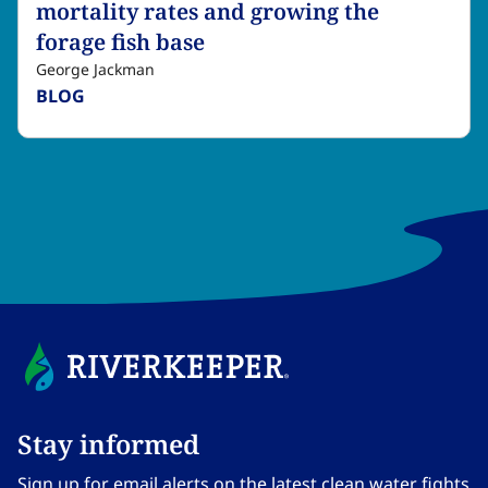
mortality rates and growing the
forage fish base​​​​‌ ‍ ​‍​‍‌‍ ‌ ​‍‌‍‍‌‌‍‌ ‌‍‍‌‌‍ ‍​‍​‍​ ‍‍​‍​‍‌ ​ ‌‍​‌‌‍ ‍‌‍‍‌‌ ‌​‌ ‍‌​‍ ‍‌‍‍‌‌‍ ​‍​‍​‍ ​​‍​‍‌‍‍​‌ ​‍‌‍‌‌‌‍‌‍​‍​‍​ ‍‍​‍​‍‌‍‍​‌ ‌​‌ ‌​‌ ​​‌ ​ ​ ‍‍​‍ ​‍ ‌‍​ ‌‍ ‌‌ ​ ​‍ ‍‌‍ ‌‌‍​‌‌‍‍‌‌‍ ‍​‍ ‍​ ​‍​ ​​​ ​‍​ ‌​‌ ​‍‌‍‌‌‌‍‌​‌‍‌‌‌ ​ ‌‍‍‌‌‍‌ ‌‍ ‍​‍ ‍‌ ​‍‌‍‍‌‌ ‌‍‌‍‌‌‌ ​‍‌‍‍ ‌‍‌‌‌‍‌‌‌ ​​‌‍‌‌‌ ​‍​‍ ‍‌‍ ‌ ​‍‌‍‌ ​‍ ‌‍‍‌‌‍ ‍‌ ‌​‌‍‌‌‌‍ ‍‌ ‌​​‍ ‌‍‌‌‌‍‌​‌‍‍‌‌ ‌​​‍ ‌‍ ‌‌‍ ‌‍‌​‌‍‌‌​ ‌‌ ​​‌ ​‍‌‍‌‌‌ ​ ‌‍‌‌‌‍ ‍‌ ‌​‌‍​‌‌ ‌​‌‍‍‌‌‍ ‌‍ ‍​ ‍ ‌‍‍‌‌‍‌​​ ‌‌‍​‌​ ​‍​ ​​​ ​‍‌‍​‍​ ‍​‌‍​ ​ ‌‍​‍ ‌​ ‌‍‌‍​ ‌‍​‍​ ‍​​‍ ‌​ ‌​​ ​​​ ‌‌‌‍‌‌​‍ ‌​ ‍‌​ ‌​​ ​​‌‍‌​​‍ ‌‌‍‌‌‌‍‌​‌‍​‍‌‍​‍‌‍​ ‌‍​ ​ ‍‌‌‍‌‌​ ‌​‌‍​‍‌‍‌‌​ ‌ ​ ‍ ‌ ‌​‌ ‍‌‌ ​​‌‍‌‌​ ‌‌‍​‌‌ ​‍‌ ‌​‌‍‍‌‌‍​ ‌‍ ​‌‍‌‌​ ‍ ‌ ​​‌‍​‌‌ ‌​‌‍‍​​ ‌‌ ‌​‌‍‍‌‌ ‌​‌‍ ​‌‍‌‌​ ‌‍​‍‌‍​‌‌ ​ ‌‍‌‌‌‌‌‌‌ ​‍‌‍ ​​ ‌‌‍‍​‌ ‌​‌ ‌​‌ ​​‌ ​ ​‍‌‌​ ​ ‌​​‌​‍‌‌​ ​‍‌​‌‍​‍‌‌​ ​‍‌​‌‍‌‍​ ‌‍ ‌‌ ​ ​‍ ‍‌‍ ‌‌‍​‌‌‍‍‌‌‍ ‍​‍ ‍​ ​‍​ ​​​ ​‍​ ‌​‌ ​‍‌‍‌‌‌‍‌​‌‍‌‌‌ ​ ‌‍‍‌‌‍‌ ‌‍ ‍​‍ ‍‌ ​‍‌‍‍‌‌ ‌‍‌‍‌‌‌ ​‍‌‍‍ ‌‍‌‌‌‍‌‌‌ ​​‌‍‌‌‌ ​‍​‍ ‍‌‍ ‌ ​‍‌‍‌ ​‍‌‍‌‍‍‌‌‍‌​​ ‌‌‍​‌​ ​‍​ ​​​ ​‍‌‍​‍​ ‍​‌‍​ ​ ‌‍​‍ ‌​ ‌‍‌‍​ ‌‍​‍​ ‍​​‍ ‌​ ‌​​ ​​​ ‌‌‌‍‌‌​‍ ‌​ ‍‌​ ‌​​ ​​‌‍‌​​‍ ‌‌‍‌‌‌‍‌​‌‍​‍‌‍​‍‌‍​ ‌‍​ ​ ‍‌‌‍‌‌​ ‌​‌‍​‍‌‍‌‌​ ‌ ​‍‌‍‌ ‌​‌ ‍‌‌ ​​‌‍‌‌​ ‌‌‍​‌‌ ​‍‌ ‌​‌‍‍‌‌‍​ ‌‍ ​‌‍‌‌​‍‌‍‌ ​​‌‍​‌‌ ‌​‌‍‍​​ ‌‌ ‌​‌‍‍‌‌ ‌​‌‍ ​‌‍‌‌​‍‌‍‌ ​​‌‍‌‌‌ ​‍‌ ​ ‌ ​​‌‍‌‌‌‍​ ‌ ‌​‌‍‍‌‌ ‌‍‌‍‌‌​ ‌‌ ​​‌ ‌‌‌‍​‍‌‍ ​‌‍‍‌‌ ​ ‌‍‍​‌‍‌‌‌‍‌​​‍​‍‌ ‌
George Jackman
BLOG​​​​‌ ‍ ​‍​‍‌‍ ‌ ​‍‌‍‍‌‌‍‌ ‌‍‍‌‌‍ ‍​‍​‍​ ‍‍​‍​‍‌ ​ ‌‍​‌‌‍ ‍‌‍‍‌‌ ‌​‌ ‍‌​‍ ‍‌‍‍‌‌‍ ​‍​‍​‍ ​​‍​‍‌‍‍​‌ ​‍‌‍‌‌‌‍‌‍​‍​‍​ ‍‍​‍​‍‌‍‍​‌ ‌​‌ ‌​‌ ​​‌ ​ ​ ‍‍​‍ ​‍ ‌‍​ ‌‍ ‌‌ ​ ​‍ ‍‌‍ ‌‌‍​‌‌‍‍‌‌‍ ‍​‍ ‍​ ​‍​ ​​​ ​‍​ ‌​‌ ​‍‌‍‌‌‌‍‌​‌‍‌‌‌ ​ ‌‍‍‌‌‍‌ ‌‍ ‍​‍ ‍‌ ​‍‌‍‍‌‌ ‌‍‌‍‌‌‌ ​‍‌‍‍ ‌‍‌‌‌‍‌‌‌ ​​‌‍‌‌‌ ​‍​‍ ‍‌‍ ‌ ​‍‌‍‌ ​‍ ‌‍‍‌‌‍ ‍‌ ‌​‌‍‌‌‌‍ ‍‌ ‌​​‍ ‌‍‌‌‌‍‌​‌‍‍‌‌ ‌​​‍ ‌‍ ‌‌‍ ‌‍‌​‌‍‌‌​ ‌‌ ​​‌ ​‍‌‍‌‌‌ ​ ‌‍‌‌‌‍ ‍‌ ‌​‌‍​‌‌ ‌​‌‍‍‌‌‍ ‌‍ ‍​ ‍ ‌‍‍‌‌‍‌​​ ‌​ ‌ ‌‍​‌​ ‌ ​ ‍​​ ‌​‌‍​‌​ ​‍‌‍‌​​‍ ‌‌‍​‌​ ​‌​ ​‍‌‍‌‌​‍ ‌​ ‌​‌‍​‌​ ​​​ ‍​​‍ ‌‌‍​‌‌‍​‌​ ‌‍‌‍‌​​‍ ‌‌‍‌‍‌‍​‍​ ​​​ ‌​‌‍​ ​ ​​‌‍​‍​ ‌​​ ‌‌‌‍‌‍​ ​​​ ‌​​ ‍ ‌ ‌​‌ ‍‌‌ ​​‌‍‌‌​ ‌‌‍​ ‌‍​‌‌ ‌​‌‍‌‌‌‍‌ ‌‍ ‌ ​‍‌ ‍‌​ ‍ ‌ ​​‌‍​‌‌ ‌​‌‍‍​​ ‌‌‍ ‍‌‍​‌‌‍ ‌‌‍‌‌​ ‌‍​‍‌‍​‌‌ ​ ‌‍‌‌‌‌‌‌‌ ​‍‌‍ ​​ ‌‌‍‍​‌ ‌​‌ ‌​‌ ​​‌ ​ ​‍‌‌​ ​ ‌​​‌​‍‌‌​ ​‍‌​‌‍​‍‌‌​ ​‍‌​‌‍‌‍​ ‌‍ ‌‌ ​ ​‍ ‍‌‍ ‌‌‍​‌‌‍‍‌‌‍ ‍​‍ ‍​ ​‍​ ​​​ ​‍​ ‌​‌ ​‍‌‍‌‌‌‍‌​‌‍‌‌‌ ​ ‌‍‍‌‌‍‌ ‌‍ ‍​‍ ‍‌ ​‍‌‍‍‌‌ ‌‍‌‍‌‌‌ ​‍‌‍‍ ‌‍‌‌‌‍‌‌‌ ​​‌‍‌‌‌ ​‍​‍ ‍‌‍ ‌ ​‍‌‍‌ ​‍‌‍‌‍‍‌‌‍‌​​ ‌​ ‌ ‌‍​‌​ ‌ ​ ‍​​ ‌​‌‍​‌​ ​‍‌‍‌​​‍ ‌‌‍​‌​ ​‌​ ​‍‌‍‌‌​‍ ‌​ ‌​‌‍​‌​ ​​​ ‍​​‍ ‌‌‍​‌‌‍​‌​ ‌‍‌‍‌​​‍ ‌‌‍‌‍‌‍​‍​ ​​​ ‌​‌‍​ ​ ​​‌‍​‍​ ‌​​ ‌‌‌‍‌‍​ ​​​ ‌​​‍‌‍‌ ‌​‌ ‍‌‌ ​​‌‍‌‌​ ‌‌‍​ ‌‍​‌‌ ‌​‌‍‌‌‌‍‌ ‌‍ ‌ ​‍‌ ‍‌​‍‌‍‌ ​​‌‍​‌‌ ‌​‌‍‍​​ ‌‌‍ ‍‌‍​‌‌‍ ‌‌‍‌‌​‍‌‍‌ ​​‌‍‌‌‌ ​‍‌ ​ ‌ ​​‌‍‌‌‌‍​ ‌ ‌​‌‍‍‌‌ ‌‍‌‍‌‌​ ‌‌ ​​‌ ‌‌‌‍​‍‌‍ ​‌‍‍‌‌ ​ ‌‍‍​‌‍‌‌‌‍‌​​‍​‍‌ ‌
Stay informed​​​​‌ ‍ ​‍​‍‌‍ ‌ ​‍‌‍‍‌‌‍‌ ‌‍‍‌‌‍ ‍​‍​‍​ ‍‍​‍​‍‌ ​ ‌‍​‌‌‍ ‍‌‍‍‌‌ ‌​‌ ‍‌​‍ ‍‌‍‍‌‌‍ ​‍​‍​‍ ​​‍​‍‌‍‍​‌ ​‍‌‍‌‌‌‍‌‍​‍​‍​ ‍‍​‍​‍‌‍‍​‌ ‌​‌ ‌​‌ ​​‌ ​ ​ ‍‍​‍ ​‍ ‌‍​ ‌‍ ‌‌ ​ ​‍ ‍‌‍ ‌‌‍​‌‌‍‍‌‌‍ ‍​‍ ‍​ ​‍​ ​​​ ​‍​ ‌​‌ ​‍‌‍‌‌‌‍‌​‌‍‌‌‌ ​ ‌‍‍‌‌‍‌ ‌‍ ‍​‍ ‍‌ ​‍‌‍‍‌‌ ‌‍‌‍‌‌‌ ​‍‌‍‍ ‌‍‌‌‌‍‌‌‌ ​​‌‍‌‌‌ ​‍​‍ ‍‌‍ ‌ ​‍‌‍‌ ​‍ ‌‍‍‌‌‍ ‍‌ ‌​‌‍‌‌‌‍ ‍‌ ‌​​‍ ‌‍‌‌‌‍‌​‌‍‍‌‌ ‌​​‍ ‌‍ ‌‌‍ ‌‍‌​‌‍‌‌​ ‌‌ ​​‌ ​‍‌‍‌‌‌ ​ ‌‍‌‌‌‍ ‍‌ ‌​‌‍​‌‌ ‌​‌‍‍‌‌‍ ‌‍ ‍​ ‍ ‌‍‍‌‌‍‌​​ ‌‌‍‌‍‌‍ ‌‍ ‌ ‌​‌‍‌‌‌ ​‍​ ‍ ‌ ‌​‌ ‍‌‌ ​​‌‍‌‌​ ‌‌‍‌‍‌‍ ‌‍ ‌ ‌​‌‍‌‌‌ ​‍​ ‍ ‌ ​​‌‍​‌‌ ‌​‌‍‍​​ ‌‌‍ ‍‌‍‌‌‌ ‌ ‌ ​ ‌‍ ​‌‍‌‌‌ ‌​‌ ‌​‌‍‌‌‌ ​‍​‍ ‍‌ ‌​‌‍‍‌‌ ‌​‌‍ ​‌‍‌‌​ ‌‍​‍‌‍​‌‌ ​ ‌‍‌‌‌‌‌‌‌ ​‍‌‍ ​​ ‌‌‍‍​‌ ‌​‌ ‌​‌ ​​‌ ​ ​‍‌‌​ ​ ‌​​‌​‍‌‌​ ​‍‌​‌‍​‍‌‌​ ​‍‌​‌‍‌‍​ ‌‍ ‌‌ ​ ​‍ ‍‌‍ ‌‌‍​‌‌‍‍‌‌‍ ‍​‍ ‍​ ​‍​ ​​​ ​‍​ ‌​‌ ​‍‌‍‌‌‌‍‌​‌‍‌‌‌ ​ ‌‍‍‌‌‍‌ ‌‍ ‍​‍ ‍‌ ​‍‌‍‍‌‌ ‌‍‌‍‌‌‌ ​‍‌‍‍ ‌‍‌‌‌‍‌‌‌ ​​‌‍‌‌‌ ​‍​‍ ‍‌‍ ‌ ​‍‌‍‌ ​‍‌‍‌‍‍‌‌‍‌​​ ‌‌‍‌‍‌‍ ‌‍ ‌ ‌​‌‍‌‌‌ ​‍​‍‌‍‌ ‌​‌ ‍‌‌ ​​‌‍‌‌​ ‌‌‍‌‍‌‍ ‌‍ ‌ ‌​‌‍‌‌‌ ​‍​‍‌‍‌ ​​‌‍​‌‌ ‌​‌‍‍​​ ‌‌‍ ‍‌‍‌‌‌ ‌ ‌ ​ ‌‍ ​‌‍‌‌‌ ‌​‌ ‌​‌‍‌‌‌ ​‍​‍ ‍‌ ‌​‌‍‍‌‌ ‌​‌‍ ​‌‍‌‌​‍‌‍‌ ​​‌‍‌‌‌ ​‍‌ ​ ‌ ​​‌‍‌‌‌‍​ ‌ ‌​‌‍‍‌‌ ‌‍‌‍‌‌​ ‌‌ ​​‌ ‌‌‌‍​‍‌‍ ​‌‍‍‌‌ ​ ‌‍‍​‌‍‌‌‌‍‌​​‍​‍‌ ‌
Sign up for email alerts on the latest clean water fights