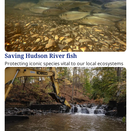
Saving Hudson River fish​​​​‌ ‍ ​‍​‍‌‍ ‌ ​‍‌‍‍‌‌‍‌ ‌‍‍‌‌‍ ‍​‍​‍​ ‍‍​‍​‍‌ ​ ‌‍​‌‌‍ ‍‌‍‍‌‌ ‌​‌ ‍‌​‍ ‍‌‍‍‌‌‍ ​‍​‍​‍ ​​‍​‍‌‍‍​‌ ​‍‌‍‌‌‌‍‌‍​‍​‍​ ‍‍​‍​‍‌‍‍​‌ ‌​‌ ‌​‌ ​​‌ ​ ​ ‍‍​‍ ​‍ ‌‍​ ‌‍ ‌‌ ​ ​‍ ‍‌‍ ‌‌‍​‌‌‍‍‌‌‍ ‍​‍ ‍​ ​‍​ ​​​ ​‍​ ‌​‌ ​‍‌‍‌‌‌‍‌​‌‍‌‌‌ ​ ‌‍‍‌‌‍‌ ‌‍ ‍​‍ ‍‌ ​‍‌‍‍‌‌ ‌‍‌‍‌‌‌ ​‍‌‍‍ ‌‍‌‌‌‍‌‌‌ ​​‌‍‌‌‌ ​‍​‍ ‍‌‍ ‌ ​‍‌‍‌ ​‍ ‌‍‍‌‌‍ ‍‌ ‌​‌‍‌‌‌‍ ‍‌ ‌​​‍ ‌‍‌‌‌‍‌​‌‍‍‌‌ ‌​​‍ ‌‍ ‌‌‍ ‌‍‌​‌‍‌‌​ ‌‌ ​​‌ ​‍‌‍‌‌‌ ​ ‌‍‌‌‌‍ ‍‌ ‌​‌‍​‌‌ ‌​‌‍‍‌‌‍ ‌‍ ‍​ ‍ ‌‍‍‌‌‍‌​​ ‌‌‍​ ​ ​ ‌‍​‌​ ‌ ‌‍‌​​ ‌​​ ‌ ‌‍​‌​‍ ‌​ ​ ‌‍‌‍​ ‍‌​ ‌‍​‍ ‌​ ‌​‌‍​‌‌‍​‌‌‍‌‍​‍ ‌​ ‍‌​ ​‌​ ‍‌‌‍​‍​‍ ‌‌‍‌​‌‍​ ‌‍‌‌‌‍​‍​ ​‍​ ​‍​ ​​​ ‌ ‌‍​ ‌‍​‍‌‍‌​​ ​‍​ ‍ ‌ ‌​‌ ‍‌‌ ​​‌‍‌‌​ ‌‌‍​ ‌‍​‌‌‍ ‌‌ ​​‌‍​‌‌‍‍‌‌‍‌ ‌‍ ‍​ ‍ ‌ ​​‌‍​‌‌ ‌​‌‍‍​​ ‌‌ ‌​‌‍‍‌‌ ‌​‌‍ ​‌‍‌‌​ ‌‍​‍‌‍​‌‌ ​ ‌‍‌‌‌‌‌‌‌ ​‍‌‍ ​​ ‌‌‍‍​‌ ‌​‌ ‌​‌ ​​‌ ​ ​‍‌‌​ ​ ‌​​‌​‍‌‌​ ​‍‌​‌‍​‍‌‌​ ​‍‌​‌‍‌‍​ ‌‍ ‌‌ ​ ​‍ ‍‌‍ ‌‌‍​‌‌‍‍‌‌‍ ‍​‍ ‍​ ​‍​ ​​​ ​‍​ ‌​‌ ​‍‌‍‌‌‌‍‌​‌‍‌‌‌ ​ ‌‍‍‌‌‍‌ ‌‍ ‍​‍ ‍‌ ​‍‌‍‍‌‌ ‌‍‌‍‌‌‌ ​‍‌‍‍ ‌‍‌‌‌‍‌‌‌ ​​‌‍‌‌‌ ​‍​‍ ‍‌‍ ‌ ​‍‌‍‌ ​‍‌‍‌‍‍‌‌‍‌​​ ‌‌‍​ ​ ​ ‌‍​‌​ ‌ ‌‍‌​​ ‌​​ ‌ ‌‍​‌​‍ ‌​ ​ ‌‍‌‍​ ‍‌​ ‌‍​‍ ‌​ ‌​‌‍​‌‌‍​‌‌‍‌‍​‍ ‌​ ‍‌​ ​‌​ ‍‌‌‍​‍​‍ ‌‌‍‌​‌‍​ ‌‍‌‌‌‍​‍​ ​‍​ ​‍​ ​​​ ‌ ‌‍​ ‌‍​‍‌‍‌​​ ​‍​‍‌‍‌ ‌​‌ ‍‌‌ ​​‌‍‌‌​ ‌‌‍​ ‌‍​‌‌‍ ‌‌ ​​‌‍​‌‌‍‍‌‌‍‌ ‌‍ ‍​‍‌‍‌ ​​‌‍​‌‌ ‌​‌‍‍​​ ‌‌ ‌​‌‍‍‌‌ ‌​‌‍ ​‌‍‌‌​‍‌‍‌ ​​‌‍‌‌‌ ​‍‌ ​ ‌ ​​‌‍‌‌‌‍​ ‌ ‌​‌‍‍‌‌ ‌‍‌‍‌‌​ ‌‌ ​​‌ ‌‌‌‍​‍‌‍ ​‌‍‍‌‌ ​ ‌‍‍​‌‍‌‌‌‍‌​​‍​‍‌ ‌
Protecting iconic species vital to our local ecosystems​​​​‌ ‍ ​‍​‍‌‍ ‌ ​‍‌‍‍‌‌‍‌ ‌‍‍‌‌‍ ‍​‍​‍​ ‍‍​‍​‍‌ ​ ‌‍​‌‌‍ ‍‌‍‍‌‌ ‌​‌ ‍‌​‍ ‍‌‍‍‌‌‍ ​‍​‍​‍ ​​‍​‍‌‍‍​‌ ​‍‌‍‌‌‌‍‌‍​‍​‍​ ‍‍​‍​‍‌‍‍​‌ ‌​‌ ‌​‌ ​​‌ ​ ​ ‍‍​‍ ​‍ ‌‍​ ‌‍ ‌‌ ​ ​‍ ‍‌‍ ‌‌‍​‌‌‍‍‌‌‍ ‍​‍ ‍​ ​‍​ ​​​ ​‍​ ‌​‌ ​‍‌‍‌‌‌‍‌​‌‍‌‌‌ ​ ‌‍‍‌‌‍‌ ‌‍ ‍​‍ ‍‌ ​‍‌‍‍‌‌ ‌‍‌‍‌‌‌ ​‍‌‍‍ ‌‍‌‌‌‍‌‌‌ ​​‌‍‌‌‌ ​‍​‍ ‍‌‍ ‌ ​‍‌‍‌ ​‍ ‌‍‍‌‌‍ ‍‌ ‌​‌‍‌‌‌‍ ‍‌ ‌​​‍ ‌‍‌‌‌‍‌​‌‍‍‌‌ ‌​​‍ ‌‍ ‌‌‍ ‌‍‌​‌‍‌‌​ ‌‌ ​​‌ ​‍‌‍‌‌‌ ​ ‌‍‌‌‌‍ ‍‌ ‌​‌‍​‌‌ ‌​‌‍‍‌‌‍ ‌‍ ‍​ ‍ ‌‍‍‌‌‍‌​​ ‌‌‍​ ​ ​ ‌‍​‌​ ‌ ‌‍‌​​ ‌​​ ‌ ‌‍​‌​‍ ‌​ ​ ‌‍‌‍​ ‍‌​ ‌‍​‍ ‌​ ‌​‌‍​‌‌‍​‌‌‍‌‍​‍ ‌​ ‍‌​ ​‌​ ‍‌‌‍​‍​‍ ‌‌‍‌​‌‍​ ‌‍‌‌‌‍​‍​ ​‍​ ​‍​ ​​​ ‌ ‌‍​ ‌‍​‍‌‍‌​​ ​‍​ ‍ ‌ ‌​‌ ‍‌‌ ​​‌‍‌‌​ ‌‌‍​ ‌‍​‌‌‍ ‌‌ ​​‌‍​‌‌‍‍‌‌‍‌ ‌‍ ‍​ ‍ ‌ ​​‌‍​‌‌ ‌​‌‍‍​​ ‌‌ ​ ‌‍‍​‌‍ ‌ ​‍‌ ‌​‌​‌​‌‍‌‌‌ ​ ‌‍​ ‌ ​‍‌‍‍‌‌ ​​‌ ‌​‌‍‍‌‌‍ ‌‍ ‍​ ‌‍​‍‌‍​‌‌ ​ ‌‍‌‌‌‌‌‌‌ ​‍‌‍ ​​ ‌‌‍‍​‌ ‌​‌ ‌​‌ ​​‌ ​ ​‍‌‌​ ​ ‌​​‌​‍‌‌​ ​‍‌​‌‍​‍‌‌​ ​‍‌​‌‍‌‍​ ‌‍ ‌‌ ​ ​‍ ‍‌‍ ‌‌‍​‌‌‍‍‌‌‍ ‍​‍ ‍​ ​‍​ ​​​ ​‍​ ‌​‌ ​‍‌‍‌‌‌‍‌​‌‍‌‌‌ ​ ‌‍‍‌‌‍‌ ‌‍ ‍​‍ ‍‌ ​‍‌‍‍‌‌ ‌‍‌‍‌‌‌ ​‍‌‍‍ ‌‍‌‌‌‍‌‌‌ ​​‌‍‌‌‌ ​‍​‍ ‍‌‍ ‌ ​‍‌‍‌ ​‍‌‍‌‍‍‌‌‍‌​​ ‌‌‍​ ​ ​ ‌‍​‌​ ‌ ‌‍‌​​ ‌​​ ‌ ‌‍​‌​‍ ‌​ ​ ‌‍‌‍​ ‍‌​ ‌‍​‍ ‌​ ‌​‌‍​‌‌‍​‌‌‍‌‍​‍ ‌​ ‍‌​ ​‌​ ‍‌‌‍​‍​‍ ‌‌‍‌​‌‍​ ‌‍‌‌‌‍​‍​ ​‍​ ​‍​ ​​​ ‌ ‌‍​ ‌‍​‍‌‍‌​​ ​‍​‍‌‍‌ ‌​‌ ‍‌‌ ​​‌‍‌‌​ ‌‌‍​ ‌‍​‌‌‍ ‌‌ ​​‌‍​‌‌‍‍‌‌‍‌ ‌‍ ‍​‍‌‍‌ ​​‌‍​‌‌ ‌​‌‍‍​​ ‌‌ ​ ‌‍‍​‌‍ ‌ ​‍‌ ‌​‌​‌​‌‍‌‌‌ ​ ‌‍​ ‌ ​‍‌‍‍‌‌ ​​‌ ‌​‌‍‍‌‌‍ ‌‍ ‍​‍‌‍‌ ​​‌‍‌‌‌ ​‍‌ ​ ‌ ​​‌‍‌‌‌‍​ ‌ ‌​‌‍‍‌‌ ‌‍‌‍‌‌​ ‌‌ ​​‌ ‌‌‌‍​‍‌‍ ​‌‍‍‌‌ ​ ‌‍‍​‌‍‌‌‌‍‌​​‍​‍‌ ‌