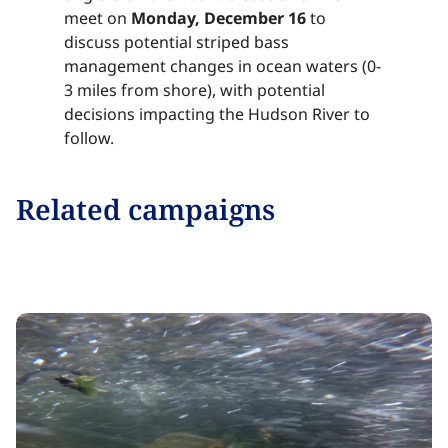
meet on ​​​​‌ ‍ ​‍​‍‌‍ ‌ ​‍‌‍‍‌‌‍‌ ‌‍‍‌‌‍ ‍​‍​‍​ ‍‍​‍​‍‌ ​ ‌‍​‌‌‍ ‍‌‍‍‌‌ ‌​‌ ‍‌​‍ ‍‌‍‍‌‌‍ ​‍​‍​‍ ​​‍​‍‌‍‍​‌ ​‍‌‍‌‌‌‍‌‍​‍​‍​ ‍‍​‍​‍‌‍‍​‌ ‌​‌ ‌​‌ ​​‌ ​ ​ ‍‍​‍ ​‍ ‌‍​ ‌‍ ‌‌ ​ ​‍ ‍‌‍ ‌‌‍​‌‌‍‍‌‌‍ ‍​‍ ‍​ ​‍​ ​​​ ​‍​ ‌​‌ ​‍‌‍‌‌‌‍‌​‌‍‌‌‌ ​ ‌‍‍‌‌‍‌ ‌‍ ‍​‍ ‍‌ ​‍‌‍‍‌‌ ‌‍‌‍‌‌‌ ​‍‌‍‍ ‌‍‌‌‌‍‌‌‌ ​​‌‍‌‌‌ ​‍​‍ ‍‌‍ ‌ ​‍‌‍‌ ​‍ ‌‍‍‌‌‍ ‍‌ ‌​‌‍‌‌‌‍ ‍‌ ‌​​‍ ‌‍‌‌‌‍‌​‌‍‍‌‌ ‌​​‍ ‌‍ ‌‌‍ ‌‍‌​‌‍‌‌​ ‌‌ ​​‌ ​‍‌‍‌‌‌ ​ ‌‍‌‌‌‍ ‍‌ ‌​‌‍​‌‌ ‌​‌‍‍‌‌‍ ‌‍ ‍​ ‍ ‌‍‍‌‌‍‌​​ ‌​ ‍​‌‍‌‍​ ‌‌‌‍‌​​ ​‍​ ​‌​ ​‍‌‍‌‍​‍ ‌​ ​​‌‍​‍​ ‍‌​ ​​​‍ ‌​ ‌​‌‍​ ‌‍‌‍​ ‍​​‍ ‌‌‍​‌‌‍‌‍​ ​​​ ​‍​‍ ‌​ ‌​‌‍‌​​ ‌ ​ ​‌‌‍​ ‌‍​ ‌‍​ ​ ​‌‌‍‌‌​ ‍‌​ ‌ ‌‍​‌​ ‍ ‌ ‌​‌ ‍‌‌ ​​‌‍‌‌​ ‌‌‍​‌‌ ​‍‌ ‌​‌‍‍‌‌‍​ ‌‍ ​‌‍‌‌​ ‍ ‌ ​​‌‍​‌‌ ‌​‌‍‍​​ ‌‌‍​ ‌‍ ‌‍ ‍‌ ‌​‌‍‌‌‌‍ ‍‌ ‌​​‍‌‌​ ‌‌‌​​‍‌‌ ‌‍‍ ‌‍‌‌‌ ‍‌​‍‌‌​ ​ ‌​‌​​‍‌‌​ ​ ‌​‌​​‍‌‌​ ​‍​ ​‍​ ​​​ ​ ​ ​ ‌‍‌​‌‍‌‍​ ‍​​ ​ ​ ​‌​ ​ ​ ​ ‌‍‌​‌‍‌‌​‍‌‌​ ​‍​ ​‍​‍‌‌​ ‌‌‌​‌​​‍ ‍‌‍​ ‌‍‍​‌‍‍‌‌‍ ​‌‍‌​‌ ​‍‌‍‌‌‌‍ ‍​‍‌‌​ ‌‌‌​​‍‌‌ ‌‍‍ ‌‍‌‌‌ ‍‌​‍‌‌​ ​ ‌​‌​​‍‌‌​ ​ ‌​‌​​‍‌‌​ ​‍​ ​‍‌‍​ ​ ‌​​ ​ ​ ‍‌​ ​‌‌‍‌‍‌‍‌‍​ ‌‍​ ‍‌​ ​ ​ ‌​​ ​‌​ ​​​‍‌‌​ ​‍​ ​‍​‍‌‌​ ‌‌‌​‌​​‍ ‍‌ ‌​‌‍‌‌‌ ‍​‌ ‌​​ ‌‍​‍‌‍​‌‌ ​ ‌‍‌‌‌‌‌‌‌ ​‍‌‍ ​​ ‌‌‍‍​‌ ‌​‌ ‌​‌ ​​‌ ​ ​‍‌‌​ ​ ‌​​‌​‍‌‌​ ​‍‌​‌‍​‍‌‌​ ​‍‌​‌‍‌‍​ ‌‍ ‌‌ ​ ​‍ ‍‌‍ ‌‌‍​‌‌‍‍‌‌‍ ‍​‍ ‍​ ​‍​ ​​​ ​‍​ ‌​‌ ​‍‌‍‌‌‌‍‌​‌‍‌‌‌ ​ ‌‍‍‌‌‍‌ ‌‍ ‍​‍ ‍‌ ​‍‌‍‍‌‌ ‌‍‌‍‌‌‌ ​‍‌‍‍ ‌‍‌‌‌‍‌‌‌ ​​‌‍‌‌‌ ​‍​‍ ‍‌‍ ‌ ​‍‌‍‌ ​‍‌‍‌‍‍‌‌‍‌​​ ‌​ ‍​‌‍‌‍​ ‌‌‌‍‌​​ ​‍​ ​‌​ ​‍‌‍‌‍​‍ ‌​ ​​‌‍​‍​ ‍‌​ ​​​‍ ‌​ ‌​‌‍​ ‌‍‌‍​ ‍​​‍ ‌‌‍​‌‌‍‌‍​ ​​​ ​‍​‍ ‌​ ‌​‌‍‌​​ ‌ ​ ​‌‌‍​ ‌‍​ ‌‍​ ​ ​‌‌‍‌‌​ ‍‌​ ‌ ‌‍​‌​‍‌‍‌ ‌​‌ ‍‌‌ ​​‌‍‌‌​ ‌‌‍​‌‌ ​‍‌ ‌​‌‍‍‌‌‍​ ‌‍ ​‌‍‌‌​‍‌‍‌ ​​‌‍​‌‌ ‌​‌‍‍​​ ‌‌‍​ ‌‍ ‌‍ ‍‌ ‌​‌‍‌‌‌‍ ‍‌ ‌​​‍‌‌​ ‌‌‌​​‍‌‌ ‌‍‍ ‌‍‌‌‌ ‍‌​‍‌‌​ ​ ‌​‌​​‍‌‌​ ​ ‌​‌​​‍‌‌​ ​‍​ ​‍​ ​​​ ​ ​ ​ ‌‍‌​‌‍‌‍​ ‍​​ ​ ​ ​‌​ ​ ​ ​ ‌‍‌​‌‍‌‌​‍‌‌​ ​‍​ ​‍​‍‌‌​ ‌‌‌​‌​​‍ ‍‌‍​ ‌‍‍​‌‍‍‌‌‍ ​‌‍‌​‌ ​‍‌‍‌‌‌‍ ‍​‍‌‌​ ‌‌‌​​‍‌‌ ‌‍‍ ‌‍‌‌‌ ‍‌​‍‌‌​ ​ ‌​‌​​‍‌‌​ ​ ‌​‌​​‍‌‌​ ​‍​ ​‍‌‍​ ​ ‌​​ ​ ​ ‍‌​ ​‌‌‍‌‍‌‍‌‍​ ‌‍​ ‍‌​ ​ ​ ‌​​ ​‌​ ​​​‍‌‌​ ​‍​ ​‍​‍‌‌​ ‌‌‌​‌​​‍ ‍‌ ‌​‌‍‌‌‌ ‍​‌ ‌​​‍‌‍‌ ​​‌‍‌‌‌ ​‍‌ ​ ‌ ​​‌‍‌‌‌‍​ ‌ ‌​‌‍‍‌‌ ‌‍‌‍‌‌​ ‌‌ ​​‌ ‌‌‌‍​‍‌‍ ​‌‍‍‌‌ ​ ‌‍‍​‌‍‌‌‌‍‌​​‍​‍‌ ‌
Monday, December 16 ​​​​‌ ‍ ​‍​‍‌‍ ‌ ​‍‌‍‍‌‌‍‌ ‌‍‍‌‌‍ ‍​‍​‍​ ‍‍​‍​‍‌ ​ ‌‍​‌‌‍ ‍‌‍‍‌‌ ‌​‌ ‍‌​‍ ‍‌‍‍‌‌‍ ​‍​‍​‍ ​​‍​‍‌‍‍​‌ ​‍‌‍‌‌‌‍‌‍​‍​‍​ ‍‍​‍​‍‌‍‍​‌ ‌​‌ ‌​‌ ​​‌ ​ ​ ‍‍​‍ ​‍ ‌‍​ ‌‍ ‌‌ ​ ​‍ ‍‌‍ ‌‌‍​‌‌‍‍‌‌‍ ‍​‍ ‍​ ​‍​ ​​​ ​‍​ ‌​‌ ​‍‌‍‌‌‌‍‌​‌‍‌‌‌ ​ ‌‍‍‌‌‍‌ ‌‍ ‍​‍ ‍‌ ​‍‌‍‍‌‌ ‌‍‌‍‌‌‌ ​‍‌‍‍ ‌‍‌‌‌‍‌‌‌ ​​‌‍‌‌‌ ​‍​‍ ‍‌‍ ‌ ​‍‌‍‌ ​‍ ‌‍‍‌‌‍ ‍‌ ‌​‌‍‌‌‌‍ ‍‌ ‌​​‍ ‌‍‌‌‌‍‌​‌‍‍‌‌ ‌​​‍ ‌‍ ‌‌‍ ‌‍‌​‌‍‌‌​ ‌‌ ​​‌ ​‍‌‍‌‌‌ ​ ‌‍‌‌‌‍ ‍‌ ‌​‌‍​‌‌ ‌​‌‍‍‌‌‍ ‌‍ ‍​ ‍ ‌‍‍‌‌‍‌​​ ‌​ ‍​‌‍‌‍​ ‌‌‌‍‌​​ ​‍​ ​‌​ ​‍‌‍‌‍​‍ ‌​ ​​‌‍​‍​ ‍‌​ ​​​‍ ‌​ ‌​‌‍​ ‌‍‌‍​ ‍​​‍ ‌‌‍​‌‌‍‌‍​ ​​​ ​‍​‍ ‌​ ‌​‌‍‌​​ ‌ ​ ​‌‌‍​ ‌‍​ ‌‍​ ​ ​‌‌‍‌‌​ ‍‌​ ‌ ‌‍​‌​ ‍ ‌ ‌​‌ ‍‌‌ ​​‌‍‌‌​ ‌‌‍​‌‌ ​‍‌ ‌​‌‍‍‌‌‍​ ‌‍ ​‌‍‌‌​ ‍ ‌ ​​‌‍​‌‌ ‌​‌‍‍​​ ‌‌‍​ ‌‍ ‌‍ ‍‌ ‌​‌‍‌‌‌‍ ‍‌ ‌​​‍‌‌​ ‌‌‌​​‍‌‌ ‌‍‍ ‌‍‌‌‌ ‍‌​‍‌‌​ ​ ‌​‌​​‍‌‌​ ​ ‌​‌​​‍‌‌​ ​‍​ ​‍​ ​​​ ​ ​ ​ ‌‍‌​‌‍‌‍​ ‍​​ ​ ​ ​‌​ ​ ​ ​ ‌‍‌​‌‍‌‌​‍‌‌​ ​‍​ ​‍​‍‌‌​ ‌‌‌​‌​​‍ ‍‌‍​ ‌‍‍​‌‍‍‌‌‍ ​‌‍‌​‌ ​‍‌‍‌‌‌‍ ‍​‍‌‌​ ‌‌‌​​‍‌‌ ‌‍‍ ‌‍‌‌‌ ‍‌​‍‌‌​ ​ ‌​‌​​‍‌‌​ ​ ‌​‌​​‍‌‌​ ​‍​ ​‍‌‍​ ​ ‌​​ ​ ​ ‍‌​ ​‌‌‍‌‍‌‍‌‍​ ‌‍​ ‍‌​ ​ ​ ‌​​ ​‌​ ​‌​‍‌‌​ ​‍​ ​‍​‍‌‌​ ‌‌‌​‌​​‍ ‍‌ ‌​‌‍‌‌‌ ‍​‌ ‌​​ ‌‍​‍‌‍​‌‌ ​ ‌‍‌‌‌‌‌‌‌ ​‍‌‍ ​​ ‌‌‍‍​‌ ‌​‌ ‌​‌ ​​‌ ​ ​‍‌‌​ ​ ‌​​‌​‍‌‌​ ​‍‌​‌‍​‍‌‌​ ​‍‌​‌‍‌‍​ ‌‍ ‌‌ ​ ​‍ ‍‌‍ ‌‌‍​‌‌‍‍‌‌‍ ‍​‍ ‍​ ​‍​ ​​​ ​‍​ ‌​‌ ​‍‌‍‌‌‌‍‌​‌‍‌‌‌ ​ ‌‍‍‌‌‍‌ ‌‍ ‍​‍ ‍‌ ​‍‌‍‍‌‌ ‌‍‌‍‌‌‌ ​‍‌‍‍ ‌‍‌‌‌‍‌‌‌ ​​‌‍‌‌‌ ​‍​‍ ‍‌‍ ‌ ​‍‌‍‌ ​‍‌‍‌‍‍‌‌‍‌​​ ‌​ ‍​‌‍‌‍​ ‌‌‌‍‌​​ ​‍​ ​‌​ ​‍‌‍‌‍​‍ ‌​ ​​‌‍​‍​ ‍‌​ ​​​‍ ‌​ ‌​‌‍​ ‌‍‌‍​ ‍​​‍ ‌‌‍​‌‌‍‌‍​ ​​​ ​‍​‍ ‌​ ‌​‌‍‌​​ ‌ ​ ​‌‌‍​ ‌‍​ ‌‍​ ​ ​‌‌‍‌‌​ ‍‌​ ‌ ‌‍​‌​‍‌‍‌ ‌​‌ ‍‌‌ ​​‌‍‌‌​ ‌‌‍​‌‌ ​‍‌ ‌​‌‍‍‌‌‍​ ‌‍ ​‌‍‌‌​‍‌‍‌ ​​‌‍​‌‌ ‌​‌‍‍​​ ‌‌‍​ ‌‍ ‌‍ ‍‌ ‌​‌‍‌‌‌‍ ‍‌ ‌​​‍‌‌​ ‌‌‌​​‍‌‌ ‌‍‍ ‌‍‌‌‌ ‍‌​‍‌‌​ ​ ‌​‌​​‍‌‌​ ​ ‌​‌​​‍‌‌​ ​‍​ ​‍​ ​​​ ​ ​ ​ ‌‍‌​‌‍‌‍​ ‍​​ ​ ​ ​‌​ ​ ​ ​ ‌‍‌​‌‍‌‌​‍‌‌​ ​‍​ ​‍​‍‌‌​ ‌‌‌​‌​​‍ ‍‌‍​ ‌‍‍​‌‍‍‌‌‍ ​‌‍‌​‌ ​‍‌‍‌‌‌‍ ‍​‍‌‌​ ‌‌‌​​‍‌‌ ‌‍‍ ‌‍‌‌‌ ‍‌​‍‌‌​ ​ ‌​‌​​‍‌‌​ ​ ‌​‌​​‍‌‌​ ​‍​ ​‍‌‍​ ​ ‌​​ ​ ​ ‍‌​ ​‌‌‍‌‍‌‍‌‍​ ‌‍​ ‍‌​ ​ ​ ‌​​ ​‌​ ​‌​‍‌‌​ ​‍​ ​‍​‍‌‌​ ‌‌‌​‌​​‍ ‍‌ ‌​‌‍‌‌‌ ‍​‌ ‌​​‍‌‍‌ ​​‌‍‌‌‌ ​‍‌ ​ ‌ ​​‌‍‌‌‌‍​ ‌ ‌​‌‍‍‌‌ ‌‍‌‍‌‌​ ‌‌ ​​‌ ‌‌‌‍​‍‌‍ ​‌‍‍‌‌ ​ ‌‍‍​‌‍‌‌‌‍‌​​‍​‍‌ ‌
to
discuss potential striped bass
management changes in ocean waters (0-
3 miles from shore), with potential
decisions impacting the Hudson River to
follow.​​​​‌ ‍ ​‍​‍‌‍ ‌ ​‍‌‍‍‌‌‍‌ ‌‍‍‌‌‍ ‍​‍​‍​ ‍‍​‍​‍‌ ​ ‌‍​‌‌‍ ‍‌‍‍‌‌ ‌​‌ ‍‌​‍ ‍‌‍‍‌‌‍ ​‍​‍​‍ ​​‍​‍‌‍‍​‌ ​‍‌‍‌‌‌‍‌‍​‍​‍​ ‍‍​‍​‍‌‍‍​‌ ‌​‌ ‌​‌ ​​‌ ​ ​ ‍‍​‍ ​‍ ‌‍​ ‌‍ ‌‌ ​ ​‍ ‍‌‍ ‌‌‍​‌‌‍‍‌‌‍ ‍​‍ ‍​ ​‍​ ​​​ ​‍​ ‌​‌ ​‍‌‍‌‌‌‍‌​‌‍‌‌‌ ​ ‌‍‍‌‌‍‌ ‌‍ ‍​‍ ‍‌ ​‍‌‍‍‌‌ ‌‍‌‍‌‌‌ ​‍‌‍‍ ‌‍‌‌‌‍‌‌‌ ​​‌‍‌‌‌ ​‍​‍ ‍‌‍ ‌ ​‍‌‍‌ ​‍ ‌‍‍‌‌‍ ‍‌ ‌​‌‍‌‌‌‍ ‍‌ ‌​​‍ ‌‍‌‌‌‍‌​‌‍‍‌‌ ‌​​‍ ‌‍ ‌‌‍ ‌‍‌​‌‍‌‌​ ‌‌ ​​‌ ​‍‌‍‌‌‌ ​ ‌‍‌‌‌‍ ‍‌ ‌​‌‍​‌‌ ‌​‌‍‍‌‌‍ ‌‍ ‍​ ‍ ‌‍‍‌‌‍‌​​ ‌​ ‍​‌‍‌‍​ ‌‌‌‍‌​​ ​‍​ ​‌​ ​‍‌‍‌‍​‍ ‌​ ​​‌‍​‍​ ‍‌​ ​​​‍ ‌​ ‌​‌‍​ ‌‍‌‍​ ‍​​‍ ‌‌‍​‌‌‍‌‍​ ​​​ ​‍​‍ ‌​ ‌​‌‍‌​​ ‌ ​ ​‌‌‍​ ‌‍​ ‌‍​ ​ ​‌‌‍‌‌​ ‍‌​ ‌ ‌‍​‌​ ‍ ‌ ‌​‌ ‍‌‌ ​​‌‍‌‌​ ‌‌‍​‌‌ ​‍‌ ‌​‌‍‍‌‌‍​ ‌‍ ​‌‍‌‌​ ‍ ‌ ​​‌‍​‌‌ ‌​‌‍‍​​ ‌‌‍​ ‌‍ ‌‍ ‍‌ ‌​‌‍‌‌‌‍ ‍‌ ‌​​‍‌‌​ ‌‌‌​​‍‌‌ ‌‍‍ ‌‍‌‌‌ ‍‌​‍‌‌​ ​ ‌​‌​​‍‌‌​ ​ ‌​‌​​‍‌‌​ ​‍​ ​‍​ ​​​ ​ ​ ​ ‌‍‌​‌‍‌‍​ ‍​​ ​ ​ ​‌​ ​ ​ ​ ‌‍‌​‌‍‌‌​‍‌‌​ ​‍​ ​‍​‍‌‌​ ‌‌‌​‌​​‍ ‍‌‍​ ‌‍‍​‌‍‍‌‌‍ ​‌‍‌​‌ ​‍‌‍‌‌‌‍ ‍​‍‌‌​ ‌‌‌​​‍‌‌ ‌‍‍ ‌‍‌‌‌ ‍‌​‍‌‌​ ​ ‌​‌​​‍‌‌​ ​ ‌​‌​​‍‌‌​ ​‍​ ​‍‌‍​ ​ ‌​​ ​ ​ ‍‌​ ​‌‌‍‌‍‌‍‌‍​ ‌‍​ ‍‌​ ​ ​ ‌​​ ​‌​ ​‍​‍‌‌​ ​‍​ ​‍​‍‌‌​ ‌‌‌​‌​​‍ ‍‌ ‌​‌‍‌‌‌ ‍​‌ ‌​​ ‌‍​‍‌‍​‌‌ ​ ‌‍‌‌‌‌‌‌‌ ​‍‌‍ ​​ ‌‌‍‍​‌ ‌​‌ ‌​‌ ​​‌ ​ ​‍‌‌​ ​ ‌​​‌​‍‌‌​ ​‍‌​‌‍​‍‌‌​ ​‍‌​‌‍‌‍​ ‌‍ ‌‌ ​ ​‍ ‍‌‍ ‌‌‍​‌‌‍‍‌‌‍ ‍​‍ ‍​ ​‍​ ​​​ ​‍​ ‌​‌ ​‍‌‍‌‌‌‍‌​‌‍‌‌‌ ​ ‌‍‍‌‌‍‌ ‌‍ ‍​‍ ‍‌ ​‍‌‍‍‌‌ ‌‍‌‍‌‌‌ ​‍‌‍‍ ‌‍‌‌‌‍‌‌‌ ​​‌‍‌‌‌ ​‍​‍ ‍‌‍ ‌ ​‍‌‍‌ ​‍‌‍‌‍‍‌‌‍‌​​ ‌​ ‍​‌‍‌‍​ ‌‌‌‍‌​​ ​‍​ ​‌​ ​‍‌‍‌‍​‍ ‌​ ​​‌‍​‍​ ‍‌​ ​​​‍ ‌​ ‌​‌‍​ ‌‍‌‍​ ‍​​‍ ‌‌‍​‌‌‍‌‍​ ​​​ ​‍​‍ ‌​ ‌​‌‍‌​​ ‌ ​ ​‌‌‍​ ‌‍​ ‌‍​ ​ ​‌‌‍‌‌​ ‍‌​ ‌ ‌‍​‌​‍‌‍‌ ‌​‌ ‍‌‌ ​​‌‍‌‌​ ‌‌‍​‌‌ ​‍‌ ‌​‌‍‍‌‌‍​ ‌‍ ​‌‍‌‌​‍‌‍‌ ​​‌‍​‌‌ ‌​‌‍‍​​ ‌‌‍​ ‌‍ ‌‍ ‍‌ ‌​‌‍‌‌‌‍ ‍‌ ‌​​‍‌‌​ ‌‌‌​​‍‌‌ ‌‍‍ ‌‍‌‌‌ ‍‌​‍‌‌​ ​ ‌​‌​​‍‌‌​ ​ ‌​‌​​‍‌‌​ ​‍​ ​‍​ ​​​ ​ ​ ​ ‌‍‌​‌‍‌‍​ ‍​​ ​ ​ ​‌​ ​ ​ ​ ‌‍‌​‌‍‌‌​‍‌‌​ ​‍​ ​‍​‍‌‌​ ‌‌‌​‌​​‍ ‍‌‍​ ‌‍‍​‌‍‍‌‌‍ ​‌‍‌​‌ ​‍‌‍‌‌‌‍ ‍​‍‌‌​ ‌‌‌​​‍‌‌ ‌‍‍ ‌‍‌‌‌ ‍‌​‍‌‌​ ​ ‌​‌​​‍‌‌​ ​ ‌​‌​​‍‌‌​ ​‍​ ​‍‌‍​ ​ ‌​​ ​ ​ ‍‌​ ​‌‌‍‌‍‌‍‌‍​ ‌‍​ ‍‌​ ​ ​ ‌​​ ​‌​ ​‍​‍‌‌​ ​‍​ ​‍​‍‌‌​ ‌‌‌​‌​​‍ ‍‌ ‌​‌‍‌‌‌ ‍​‌ ‌​​‍‌‍‌ ​​‌‍‌‌‌ ​‍‌ ​ ‌ ​​‌‍‌‌‌‍​ ‌ ‌​‌‍‍‌‌ ‌‍‌‍‌‌​ ‌‌ ​​‌ ‌‌‌‍​‍‌‍ ​‌‍‍‌‌ ​ ‌‍‍​‌‍‌‌‌‍‌​​‍​‍‌ ‌
Related campaigns