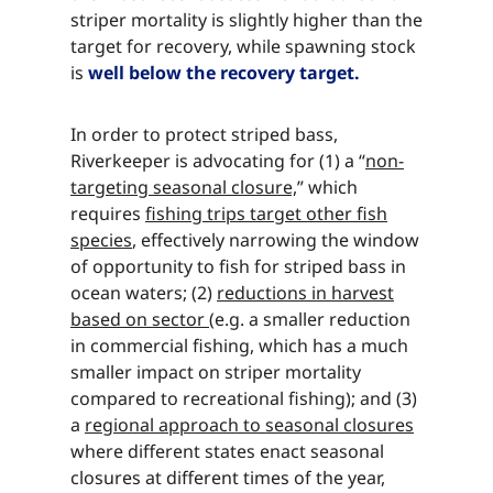
striper mortality is slightly higher than the
target for recovery, while spawning stock
is ​​​​‌ ‍ ​‍​‍‌‍ ‌ ​‍‌‍‍‌‌‍‌ ‌‍‍‌‌‍ ‍​‍​‍​ ‍‍​‍​‍‌ ​ ‌‍​‌‌‍ ‍‌‍‍‌‌ ‌​‌ ‍‌​‍ ‍‌‍‍‌‌‍ ​‍​‍​‍ ​​‍​‍‌‍‍​‌ ​‍‌‍‌‌‌‍‌‍​‍​‍​ ‍‍​‍​‍‌‍‍​‌ ‌​‌ ‌​‌ ​​‌ ​ ​ ‍‍​‍ ​‍ ‌‍​ ‌‍ ‌‌ ​ ​‍ ‍‌‍ ‌‌‍​‌‌‍‍‌‌‍ ‍​‍ ‍​ ​‍​ ​​​ ​‍​ ‌​‌ ​‍‌‍‌‌‌‍‌​‌‍‌‌‌ ​ ‌‍‍‌‌‍‌ ‌‍ ‍​‍ ‍‌ ​‍‌‍‍‌‌ ‌‍‌‍‌‌‌ ​‍‌‍‍ ‌‍‌‌‌‍‌‌‌ ​​‌‍‌‌‌ ​‍​‍ ‍‌‍ ‌ ​‍‌‍‌ ​‍ ‌‍‍‌‌‍ ‍‌ ‌​‌‍‌‌‌‍ ‍‌ ‌​​‍ ‌‍‌‌‌‍‌​‌‍‍‌‌ ‌​​‍ ‌‍ ‌‌‍ ‌‍‌​‌‍‌‌​ ‌‌ ​​‌ ​‍‌‍‌‌‌ ​ ‌‍‌‌‌‍ ‍‌ ‌​‌‍​‌‌ ‌​‌‍‍‌‌‍ ‌‍ ‍​ ‍ ‌‍‍‌‌‍‌​​ ‌​ ‍​‌‍‌‍​ ‌‌‌‍‌​​ ​‍​ ​‌​ ​‍‌‍‌‍​‍ ‌​ ​​‌‍​‍​ ‍‌​ ​​​‍ ‌​ ‌​‌‍​ ‌‍‌‍​ ‍​​‍ ‌‌‍​‌‌‍‌‍​ ​​​ ​‍​‍ ‌​ ‌​‌‍‌​​ ‌ ​ ​‌‌‍​ ‌‍​ ‌‍​ ​ ​‌‌‍‌‌​ ‍‌​ ‌ ‌‍​‌​ ‍ ‌ ‌​‌ ‍‌‌ ​​‌‍‌‌​ ‌‌‍​‌‌ ​‍‌ ‌​‌‍‍‌‌‍​ ‌‍ ​‌‍‌‌​ ‍ ‌ ​​‌‍​‌‌ ‌​‌‍‍​​ ‌‌‍​ ‌‍ ‌‍ ‍‌ ‌​‌‍‌‌‌‍ ‍‌ ‌​​‍‌‌​ ‌‌‌​​‍‌‌ ‌‍‍ ‌‍‌‌‌ ‍‌​‍‌‌​ ​ ‌​‌​​‍‌‌​ ​ ‌​‌​​‍‌‌​ ​‍​ ​‍‌‍​ ​ ‌‍​ ​‍​ ​​​ ‌ ​ ‍‌​ ‌ ​ ‌​​ ‍‌​ ‌‌​ ‌ ​ ‌ ​‍‌‌​ ​‍​ ​‍​‍‌‌​ ‌‌‌​‌​​‍ ‍‌‍​ ‌‍‍​‌‍‍‌‌‍ ​‌‍‌​‌ ​‍‌‍‌‌‌‍ ‍​‍‌‌​ ‌‌‌​​‍‌‌ ‌‍‍ ‌‍‌‌‌ ‍‌​‍‌‌​ ​ ‌​‌​​‍‌‌​ ​ ‌​‌​​‍‌‌​ ​‍​ ​‍​ ‍‌​ ​ ​ ​ ‌‍​ ‌‍​‍​ ‌ ​ ‌‍‌‍​ ​ ​ ​ ​‌‌‍‌‌​ ​‍​ ​​​‍‌‌​ ​‍​ ​‍​‍‌‌​ ‌‌‌​‌​​‍ ‍‌ ‌​‌‍‌‌‌ ‍​‌ ‌​​ ‌‍​‍‌‍​‌‌ ​ ‌‍‌‌‌‌‌‌‌ ​‍‌‍ ​​ ‌‌‍‍​‌ ‌​‌ ‌​‌ ​​‌ ​ ​‍‌‌​ ​ ‌​​‌​‍‌‌​ ​‍‌​‌‍​‍‌‌​ ​‍‌​‌‍‌‍​ ‌‍ ‌‌ ​ ​‍ ‍‌‍ ‌‌‍​‌‌‍‍‌‌‍ ‍​‍ ‍​ ​‍​ ​​​ ​‍​ ‌​‌ ​‍‌‍‌‌‌‍‌​‌‍‌‌‌ ​ ‌‍‍‌‌‍‌ ‌‍ ‍​‍ ‍‌ ​‍‌‍‍‌‌ ‌‍‌‍‌‌‌ ​‍‌‍‍ ‌‍‌‌‌‍‌‌‌ ​​‌‍‌‌‌ ​‍​‍ ‍‌‍ ‌ ​‍‌‍‌ ​‍‌‍‌‍‍‌‌‍‌​​ ‌​ ‍​‌‍‌‍​ ‌‌‌‍‌​​ ​‍​ ​‌​ ​‍‌‍‌‍​‍ ‌​ ​​‌‍​‍​ ‍‌​ ​​​‍ ‌​ ‌​‌‍​ ‌‍‌‍​ ‍​​‍ ‌‌‍​‌‌‍‌‍​ ​​​ ​‍​‍ ‌​ ‌​‌‍‌​​ ‌ ​ ​‌‌‍​ ‌‍​ ‌‍​ ​ ​‌‌‍‌‌​ ‍‌​ ‌ ‌‍​‌​‍‌‍‌ ‌​‌ ‍‌‌ ​​‌‍‌‌​ ‌‌‍​‌‌ ​‍‌ ‌​‌‍‍‌‌‍​ ‌‍ ​‌‍‌‌​‍‌‍‌ ​​‌‍​‌‌ ‌​‌‍‍​​ ‌‌‍​ ‌‍ ‌‍ ‍‌ ‌​‌‍‌‌‌‍ ‍‌ ‌​​‍‌‌​ ‌‌‌​​‍‌‌ ‌‍‍ ‌‍‌‌‌ ‍‌​‍‌‌​ ​ ‌​‌​​‍‌‌​ ​ ‌​‌​​‍‌‌​ ​‍​ ​‍‌‍​ ​ ‌‍​ ​‍​ ​​​ ‌ ​ ‍‌​ ‌ ​ ‌​​ ‍‌​ ‌‌​ ‌ ​ ‌ ​‍‌‌​ ​‍​ ​‍​‍‌‌​ ‌‌‌​‌​​‍ ‍‌‍​ ‌‍‍​‌‍‍‌‌‍ ​‌‍‌​‌ ​‍‌‍‌‌‌‍ ‍​‍‌‌​ ‌‌‌​​‍‌‌ ‌‍‍ ‌‍‌‌‌ ‍‌​‍‌‌​ ​ ‌​‌​​‍‌‌​ ​ ‌​‌​​‍‌‌​ ​‍​ ​‍​ ‍‌​ ​ ​ ​ ‌‍​ ‌‍​‍​ ‌ ​ ‌‍‌‍​ ​ ​ ​ ​‌‌‍‌‌​ ​‍​ ​​​‍‌‌​ ​‍​ ​‍​‍‌‌​ ‌‌‌​‌​​‍ ‍‌ ‌​‌‍‌‌‌ ‍​‌ ‌​​‍‌‍‌ ​​‌‍‌‌‌ ​‍‌ ​ ‌ ​​‌‍‌‌‌‍​ ‌ ‌​‌‍‍‌‌ ‌‍‌‍‌‌​ ‌‌ ​​‌ ‌‌‌‍​‍‌‍ ​‌‍‍‌‌ ​ ‌‍‍​‌‍‌‌‌‍‌​​‍​‍‌ ‌
well below the recovery target.​​​​‌ ‍ ​‍​‍‌‍ ‌ ​‍‌‍‍‌‌‍‌ ‌‍‍‌‌‍ ‍​‍​‍​ ‍‍​‍​‍‌ ​ ‌‍​‌‌‍ ‍‌‍‍‌‌ ‌​‌ ‍‌​‍ ‍‌‍‍‌‌‍ ​‍​‍​‍ ​​‍​‍‌‍‍​‌ ​‍‌‍‌‌‌‍‌‍​‍​‍​ ‍‍​‍​‍‌‍‍​‌ ‌​‌ ‌​‌ ​​‌ ​ ​ ‍‍​‍ ​‍ ‌‍​ ‌‍ ‌‌ ​ ​‍ ‍‌‍ ‌‌‍​‌‌‍‍‌‌‍ ‍​‍ ‍​ ​‍​ ​​​ ​‍​ ‌​‌ ​‍‌‍‌‌‌‍‌​‌‍‌‌‌ ​ ‌‍‍‌‌‍‌ ‌‍ ‍​‍ ‍‌ ​‍‌‍‍‌‌ ‌‍‌‍‌‌‌ ​‍‌‍‍ ‌‍‌‌‌‍‌‌‌ ​​‌‍‌‌‌ ​‍​‍ ‍‌‍ ‌ ​‍‌‍‌ ​‍ ‌‍‍‌‌‍ ‍‌ ‌​‌‍‌‌‌‍ ‍‌ ‌​​‍ ‌‍‌‌‌‍‌​‌‍‍‌‌ ‌​​‍ ‌‍ ‌‌‍ ‌‍‌​‌‍‌‌​ ‌‌ ​​‌ ​‍‌‍‌‌‌ ​ ‌‍‌‌‌‍ ‍‌ ‌​‌‍​‌‌ ‌​‌‍‍‌‌‍ ‌‍ ‍​ ‍ ‌‍‍‌‌‍‌​​ ‌​ ‍​‌‍‌‍​ ‌‌‌‍‌​​ ​‍​ ​‌​ ​‍‌‍‌‍​‍ ‌​ ​​‌‍​‍​ ‍‌​ ​​​‍ ‌​ ‌​‌‍​ ‌‍‌‍​ ‍​​‍ ‌‌‍​‌‌‍‌‍​ ​​​ ​‍​‍ ‌​ ‌​‌‍‌​​ ‌ ​ ​‌‌‍​ ‌‍​ ‌‍​ ​ ​‌‌‍‌‌​ ‍‌​ ‌ ‌‍​‌​ ‍ ‌ ‌​‌ ‍‌‌ ​​‌‍‌‌​ ‌‌‍​‌‌ ​‍‌ ‌​‌‍‍‌‌‍​ ‌‍ ​‌‍‌‌​ ‍ ‌ ​​‌‍​‌‌ ‌​‌‍‍​​ ‌‌‍​ ‌‍ ‌‍ ‍‌ ‌​‌‍‌‌‌‍ ‍‌ ‌​​‍‌‌​ ‌‌‌​​‍‌‌ ‌‍‍ ‌‍‌‌‌ ‍‌​‍‌‌​ ​ ‌​‌​​‍‌‌​ ​ ‌​‌​​‍‌‌​ ​‍​ ​‍‌‍​ ​ ‌‍​ ​‍​ ​​​ ‌ ​ ‍‌​ ‌ ​ ‌​​ ‍‌​ ‌‌​ ‌ ​ ‌ ​‍‌‌​ ​‍​ ​‍​‍‌‌​ ‌‌‌​‌​​‍ ‍‌‍​ ‌‍‍​‌‍‍‌‌‍ ​‌‍‌​‌ ​‍‌‍‌‌‌‍ ‍​‍‌‌​ ‌‌‌​​‍‌‌ ‌‍‍ ‌‍‌‌‌ ‍‌​‍‌‌​ ​ ‌​‌​​‍‌‌​ ​ ‌​‌​​‍‌‌​ ​‍​ ​‍​ ‍‌​ ​ ​ ​ ‌‍​ ‌‍​‍​ ‌ ​ ‌‍‌‍​ ​ ​ ​ ​‌‌‍‌‌​ ​‍​ ​‌​‍‌‌​ ​‍​ ​‍​‍‌‌​ ‌‌‌​‌​​‍ ‍‌ ‌​‌‍‌‌‌ ‍​‌ ‌​​ ‌‍​‍‌‍​‌‌ ​ ‌‍‌‌‌‌‌‌‌ ​‍‌‍ ​​ ‌‌‍‍​‌ ‌​‌ ‌​‌ ​​‌ ​ ​‍‌‌​ ​ ‌​​‌​‍‌‌​ ​‍‌​‌‍​‍‌‌​ ​‍‌​‌‍‌‍​ ‌‍ ‌‌ ​ ​‍ ‍‌‍ ‌‌‍​‌‌‍‍‌‌‍ ‍​‍ ‍​ ​‍​ ​​​ ​‍​ ‌​‌ ​‍‌‍‌‌‌‍‌​‌‍‌‌‌ ​ ‌‍‍‌‌‍‌ ‌‍ ‍​‍ ‍‌ ​‍‌‍‍‌‌ ‌‍‌‍‌‌‌ ​‍‌‍‍ ‌‍‌‌‌‍‌‌‌ ​​‌‍‌‌‌ ​‍​‍ ‍‌‍ ‌ ​‍‌‍‌ ​‍‌‍‌‍‍‌‌‍‌​​ ‌​ ‍​‌‍‌‍​ ‌‌‌‍‌​​ ​‍​ ​‌​ ​‍‌‍‌‍​‍ ‌​ ​​‌‍​‍​ ‍‌​ ​​​‍ ‌​ ‌​‌‍​ ‌‍‌‍​ ‍​​‍ ‌‌‍​‌‌‍‌‍​ ​​​ ​‍​‍ ‌​ ‌​‌‍‌​​ ‌ ​ ​‌‌‍​ ‌‍​ ‌‍​ ​ ​‌‌‍‌‌​ ‍‌​ ‌ ‌‍​‌​‍‌‍‌ ‌​‌ ‍‌‌ ​​‌‍‌‌​ ‌‌‍​‌‌ ​‍‌ ‌​‌‍‍‌‌‍​ ‌‍ ​‌‍‌‌​‍‌‍‌ ​​‌‍​‌‌ ‌​‌‍‍​​ ‌‌‍​ ‌‍ ‌‍ ‍‌ ‌​‌‍‌‌‌‍ ‍‌ ‌​​‍‌‌​ ‌‌‌​​‍‌‌ ‌‍‍ ‌‍‌‌‌ ‍‌​‍‌‌​ ​ ‌​‌​​‍‌‌​ ​ ‌​‌​​‍‌‌​ ​‍​ ​‍‌‍​ ​ ‌‍​ ​‍​ ​​​ ‌ ​ ‍‌​ ‌ ​ ‌​​ ‍‌​ ‌‌​ ‌ ​ ‌ ​‍‌‌​ ​‍​ ​‍​‍‌‌​ ‌‌‌​‌​​‍ ‍‌‍​ ‌‍‍​‌‍‍‌‌‍ ​‌‍‌​‌ ​‍‌‍‌‌‌‍ ‍​‍‌‌​ ‌‌‌​​‍‌‌ ‌‍‍ ‌‍‌‌‌ ‍‌​‍‌‌​ ​ ‌​‌​​‍‌‌​ ​ ‌​‌​​‍‌‌​ ​‍​ ​‍​ ‍‌​ ​ ​ ​ ‌‍​ ‌‍​‍​ ‌ ​ ‌‍‌‍​ ​ ​ ​ ​‌‌‍‌‌​ ​‍​ ​‌​‍‌‌​ ​‍​ ​‍​‍‌‌​ ‌‌‌​‌​​‍ ‍‌ ‌​‌‍‌‌‌ ‍​‌ ‌​​‍‌‍‌ ​​‌‍‌‌‌ ​‍‌ ​ ‌ ​​‌‍‌‌‌‍​ ‌ ‌​‌‍‍‌‌ ‌‍‌‍‌‌​ ‌‌ ​​‌ ‌‌‌‍​‍‌‍ ​‌‍‍‌‌ ​ ‌‍‍​‌‍‌‌‌‍‌​​‍​‍‌ ‌
In order to protect striped bass,
Riverkeeper is advocating for (1) a “​​​​‌ ‍ ​‍​‍‌‍ ‌ ​‍‌‍‍‌‌‍‌ ‌‍‍‌‌‍ ‍​‍​‍​ ‍‍​‍​‍‌ ​ ‌‍​‌‌‍ ‍‌‍‍‌‌ ‌​‌ ‍‌​‍ ‍‌‍‍‌‌‍ ​‍​‍​‍ ​​‍​‍‌‍‍​‌ ​‍‌‍‌‌‌‍‌‍​‍​‍​ ‍‍​‍​‍‌‍‍​‌ ‌​‌ ‌​‌ ​​‌ ​ ​ ‍‍​‍ ​‍ ‌‍​ ‌‍ ‌‌ ​ ​‍ ‍‌‍ ‌‌‍​‌‌‍‍‌‌‍ ‍​‍ ‍​ ​‍​ ​​​ ​‍​ ‌​‌ ​‍‌‍‌‌‌‍‌​‌‍‌‌‌ ​ ‌‍‍‌‌‍‌ ‌‍ ‍​‍ ‍‌ ​‍‌‍‍‌‌ ‌‍‌‍‌‌‌ ​‍‌‍‍ ‌‍‌‌‌‍‌‌‌ ​​‌‍‌‌‌ ​‍​‍ ‍‌‍ ‌ ​‍‌‍‌ ​‍ ‌‍‍‌‌‍ ‍‌ ‌​‌‍‌‌‌‍ ‍‌ ‌​​‍ ‌‍‌‌‌‍‌​‌‍‍‌‌ ‌​​‍ ‌‍ ‌‌‍ ‌‍‌​‌‍‌‌​ ‌‌ ​​‌ ​‍‌‍‌‌‌ ​ ‌‍‌‌‌‍ ‍‌ ‌​‌‍​‌‌ ‌​‌‍‍‌‌‍ ‌‍ ‍​ ‍ ‌‍‍‌‌‍‌​​ ‌​ ‍​‌‍‌‍​ ‌‌‌‍‌​​ ​‍​ ​‌​ ​‍‌‍‌‍​‍ ‌​ ​​‌‍​‍​ ‍‌​ ​​​‍ ‌​ ‌​‌‍​ ‌‍‌‍​ ‍​​‍ ‌‌‍​‌‌‍‌‍​ ​​​ ​‍​‍ ‌​ ‌​‌‍‌​​ ‌ ​ ​‌‌‍​ ‌‍​ ‌‍​ ​ ​‌‌‍‌‌​ ‍‌​ ‌ ‌‍​‌​ ‍ ‌ ‌​‌ ‍‌‌ ​​‌‍‌‌​ ‌‌‍​‌‌ ​‍‌ ‌​‌‍‍‌‌‍​ ‌‍ ​‌‍‌‌​ ‍ ‌ ​​‌‍​‌‌ ‌​‌‍‍​​ ‌‌‍​ ‌‍ ‌‍ ‍‌ ‌​‌‍‌‌‌‍ ‍‌ ‌​​‍‌‌​ ‌‌‌​​‍‌‌ ‌‍‍ ‌‍‌‌‌ ‍‌​‍‌‌​ ​ ‌​‌​​‍‌‌​ ​ ‌​‌​​‍‌‌​ ​‍​ ​‍​ ‌​​ ​​‌‍​ ‌‍​ ​ ​‍​ ‌ ‌‍​‌‌‍‌​​ ​​‌‍‌‍‌‍​ ‌‍‌‌​‍‌‌​ ​‍​ ​‍​‍‌‌​ ‌‌‌​‌​​‍ ‍‌‍​ ‌‍‍​‌‍‍‌‌‍ ​‌‍‌​‌ ​‍‌‍‌‌‌‍ ‍​‍‌‌​ ‌‌‌​​‍‌‌ ‌‍‍ ‌‍‌‌‌ ‍‌​‍‌‌​ ​ ‌​‌​​‍‌‌​ ​ ‌​‌​​‍‌‌​ ​‍​ ​‍​ ‌ ​ ‌‌‌‍​ ​ ​​‌‍​ ​ ‌‌‌‍​‌​ ‌‍‌‍​‍‌‍​‍​ ‍​​ ​‍​ ​​​‍‌‌​ ​‍​ ​‍​‍‌‌​ ‌‌‌​‌​​‍ ‍‌ ‌​‌‍‌‌‌ ‍​‌ ‌​​ ‌‍​‍‌‍​‌‌ ​ ‌‍‌‌‌‌‌‌‌ ​‍‌‍ ​​ ‌‌‍‍​‌ ‌​‌ ‌​‌ ​​‌ ​ ​‍‌‌​ ​ ‌​​‌​‍‌‌​ ​‍‌​‌‍​‍‌‌​ ​‍‌​‌‍‌‍​ ‌‍ ‌‌ ​ ​‍ ‍‌‍ ‌‌‍​‌‌‍‍‌‌‍ ‍​‍ ‍​ ​‍​ ​​​ ​‍​ ‌​‌ ​‍‌‍‌‌‌‍‌​‌‍‌‌‌ ​ ‌‍‍‌‌‍‌ ‌‍ ‍​‍ ‍‌ ​‍‌‍‍‌‌ ‌‍‌‍‌‌‌ ​‍‌‍‍ ‌‍‌‌‌‍‌‌‌ ​​‌‍‌‌‌ ​‍​‍ ‍‌‍ ‌ ​‍‌‍‌ ​‍‌‍‌‍‍‌‌‍‌​​ ‌​ ‍​‌‍‌‍​ ‌‌‌‍‌​​ ​‍​ ​‌​ ​‍‌‍‌‍​‍ ‌​ ​​‌‍​‍​ ‍‌​ ​​​‍ ‌​ ‌​‌‍​ ‌‍‌‍​ ‍​​‍ ‌‌‍​‌‌‍‌‍​ ​​​ ​‍​‍ ‌​ ‌​‌‍‌​​ ‌ ​ ​‌‌‍​ ‌‍​ ‌‍​ ​ ​‌‌‍‌‌​ ‍‌​ ‌ ‌‍​‌​‍‌‍‌ ‌​‌ ‍‌‌ ​​‌‍‌‌​ ‌‌‍​‌‌ ​‍‌ ‌​‌‍‍‌‌‍​ ‌‍ ​‌‍‌‌​‍‌‍‌ ​​‌‍​‌‌ ‌​‌‍‍​​ ‌‌‍​ ‌‍ ‌‍ ‍‌ ‌​‌‍‌‌‌‍ ‍‌ ‌​​‍‌‌​ ‌‌‌​​‍‌‌ ‌‍‍ ‌‍‌‌‌ ‍‌​‍‌‌​ ​ ‌​‌​​‍‌‌​ ​ ‌​‌​​‍‌‌​ ​‍​ ​‍​ ‌​​ ​​‌‍​ ‌‍​ ​ ​‍​ ‌ ‌‍​‌‌‍‌​​ ​​‌‍‌‍‌‍​ ‌‍‌‌​‍‌‌​ ​‍​ ​‍​‍‌‌​ ‌‌‌​‌​​‍ ‍‌‍​ ‌‍‍​‌‍‍‌‌‍ ​‌‍‌​‌ ​‍‌‍‌‌‌‍ ‍​‍‌‌​ ‌‌‌​​‍‌‌ ‌‍‍ ‌‍‌‌‌ ‍‌​‍‌‌​ ​ ‌​‌​​‍‌‌​ ​ ‌​‌​​‍‌‌​ ​‍​ ​‍​ ‌ ​ ‌‌‌‍​ ​ ​​‌‍​ ​ ‌‌‌‍​‌​ ‌‍‌‍​‍‌‍​‍​ ‍​​ ​‍​ ​​​‍‌‌​ ​‍​ ​‍​‍‌‌​ ‌‌‌​‌​​‍ ‍‌ ‌​‌‍‌‌‌ ‍​‌ ‌​​‍‌‍‌ ​​‌‍‌‌‌ ​‍‌ ​ ‌ ​​‌‍‌‌‌‍​ ‌ ‌​‌‍‍‌‌ ‌‍‌‍‌‌​ ‌‌ ​​‌ ‌‌‌‍​‍‌‍ ​‌‍‍‌‌ ​ ‌‍‍​‌‍‌‌‌‍‌​​‍​‍‌ ‌
non-
targeting seasonal closure,​​​​‌ ‍ ​‍​‍‌‍ ‌ ​‍‌‍‍‌‌‍‌ ‌‍‍‌‌‍ ‍​‍​‍​ ‍‍​‍​‍‌ ​ ‌‍​‌‌‍ ‍‌‍‍‌‌ ‌​‌ ‍‌​‍ ‍‌‍‍‌‌‍ ​‍​‍​‍ ​​‍​‍‌‍‍​‌ ​‍‌‍‌‌‌‍‌‍​‍​‍​ ‍‍​‍​‍‌‍‍​‌ ‌​‌ ‌​‌ ​​‌ ​ ​ ‍‍​‍ ​‍ ‌‍​ ‌‍ ‌‌ ​ ​‍ ‍‌‍ ‌‌‍​‌‌‍‍‌‌‍ ‍​‍ ‍​ ​‍​ ​​​ ​‍​ ‌​‌ ​‍‌‍‌‌‌‍‌​‌‍‌‌‌ ​ ‌‍‍‌‌‍‌ ‌‍ ‍​‍ ‍‌ ​‍‌‍‍‌‌ ‌‍‌‍‌‌‌ ​‍‌‍‍ ‌‍‌‌‌‍‌‌‌ ​​‌‍‌‌‌ ​‍​‍ ‍‌‍ ‌ ​‍‌‍‌ ​‍ ‌‍‍‌‌‍ ‍‌ ‌​‌‍‌‌‌‍ ‍‌ ‌​​‍ ‌‍‌‌‌‍‌​‌‍‍‌‌ ‌​​‍ ‌‍ ‌‌‍ ‌‍‌​‌‍‌‌​ ‌‌ ​​‌ ​‍‌‍‌‌‌ ​ ‌‍‌‌‌‍ ‍‌ ‌​‌‍​‌‌ ‌​‌‍‍‌‌‍ ‌‍ ‍​ ‍ ‌‍‍‌‌‍‌​​ ‌​ ‍​‌‍‌‍​ ‌‌‌‍‌​​ ​‍​ ​‌​ ​‍‌‍‌‍​‍ ‌​ ​​‌‍​‍​ ‍‌​ ​​​‍ ‌​ ‌​‌‍​ ‌‍‌‍​ ‍​​‍ ‌‌‍​‌‌‍‌‍​ ​​​ ​‍​‍ ‌​ ‌​‌‍‌​​ ‌ ​ ​‌‌‍​ ‌‍​ ‌‍​ ​ ​‌‌‍‌‌​ ‍‌​ ‌ ‌‍​‌​ ‍ ‌ ‌​‌ ‍‌‌ ​​‌‍‌‌​ ‌‌‍​‌‌ ​‍‌ ‌​‌‍‍‌‌‍​ ‌‍ ​‌‍‌‌​ ‍ ‌ ​​‌‍​‌‌ ‌​‌‍‍​​ ‌‌‍​ ‌‍ ‌‍ ‍‌ ‌​‌‍‌‌‌‍ ‍‌ ‌​​‍‌‌​ ‌‌‌​​‍‌‌ ‌‍‍ ‌‍‌‌‌ ‍‌​‍‌‌​ ​ ‌​‌​​‍‌‌​ ​ ‌​‌​​‍‌‌​ ​‍​ ​‍​ ‌​​ ​​‌‍​ ‌‍​ ​ ​‍​ ‌ ‌‍​‌‌‍‌​​ ​​‌‍‌‍‌‍​ ‌‍‌‌​‍‌‌​ ​‍​ ​‍​‍‌‌​ ‌‌‌​‌​​‍ ‍‌‍​ ‌‍‍​‌‍‍‌‌‍ ​‌‍‌​‌ ​‍‌‍‌‌‌‍ ‍​‍‌‌​ ‌‌‌​​‍‌‌ ‌‍‍ ‌‍‌‌‌ ‍‌​‍‌‌​ ​ ‌​‌​​‍‌‌​ ​ ‌​‌​​‍‌‌​ ​‍​ ​‍​ ‌ ​ ‌‌‌‍​ ​ ​​‌‍​ ​ ‌‌‌‍​‌​ ‌‍‌‍​‍‌‍​‍​ ‍​​ ​‍​ ​‌​‍‌‌​ ​‍​ ​‍​‍‌‌​ ‌‌‌​‌​​‍ ‍‌ ‌​‌‍‌‌‌ ‍​‌ ‌​​ ‌‍​‍‌‍​‌‌ ​ ‌‍‌‌‌‌‌‌‌ ​‍‌‍ ​​ ‌‌‍‍​‌ ‌​‌ ‌​‌ ​​‌ ​ ​‍‌‌​ ​ ‌​​‌​‍‌‌​ ​‍‌​‌‍​‍‌‌​ ​‍‌​‌‍‌‍​ ‌‍ ‌‌ ​ ​‍ ‍‌‍ ‌‌‍​‌‌‍‍‌‌‍ ‍​‍ ‍​ ​‍​ ​​​ ​‍​ ‌​‌ ​‍‌‍‌‌‌‍‌​‌‍‌‌‌ ​ ‌‍‍‌‌‍‌ ‌‍ ‍​‍ ‍‌ ​‍‌‍‍‌‌ ‌‍‌‍‌‌‌ ​‍‌‍‍ ‌‍‌‌‌‍‌‌‌ ​​‌‍‌‌‌ ​‍​‍ ‍‌‍ ‌ ​‍‌‍‌ ​‍‌‍‌‍‍‌‌‍‌​​ ‌​ ‍​‌‍‌‍​ ‌‌‌‍‌​​ ​‍​ ​‌​ ​‍‌‍‌‍​‍ ‌​ ​​‌‍​‍​ ‍‌​ ​​​‍ ‌​ ‌​‌‍​ ‌‍‌‍​ ‍​​‍ ‌‌‍​‌‌‍‌‍​ ​​​ ​‍​‍ ‌​ ‌​‌‍‌​​ ‌ ​ ​‌‌‍​ ‌‍​ ‌‍​ ​ ​‌‌‍‌‌​ ‍‌​ ‌ ‌‍​‌​‍‌‍‌ ‌​‌ ‍‌‌ ​​‌‍‌‌​ ‌‌‍​‌‌ ​‍‌ ‌​‌‍‍‌‌‍​ ‌‍ ​‌‍‌‌​‍‌‍‌ ​​‌‍​‌‌ ‌​‌‍‍​​ ‌‌‍​ ‌‍ ‌‍ ‍‌ ‌​‌‍‌‌‌‍ ‍‌ ‌​​‍‌‌​ ‌‌‌​​‍‌‌ ‌‍‍ ‌‍‌‌‌ ‍‌​‍‌‌​ ​ ‌​‌​​‍‌‌​ ​ ‌​‌​​‍‌‌​ ​‍​ ​‍​ ‌​​ ​​‌‍​ ‌‍​ ​ ​‍​ ‌ ‌‍​‌‌‍‌​​ ​​‌‍‌‍‌‍​ ‌‍‌‌​‍‌‌​ ​‍​ ​‍​‍‌‌​ ‌‌‌​‌​​‍ ‍‌‍​ ‌‍‍​‌‍‍‌‌‍ ​‌‍‌​‌ ​‍‌‍‌‌‌‍ ‍​‍‌‌​ ‌‌‌​​‍‌‌ ‌‍‍ ‌‍‌‌‌ ‍‌​‍‌‌​ ​ ‌​‌​​‍‌‌​ ​ ‌​‌​​‍‌‌​ ​‍​ ​‍​ ‌ ​ ‌‌‌‍​ ​ ​​‌‍​ ​ ‌‌‌‍​‌​ ‌‍‌‍​‍‌‍​‍​ ‍​​ ​‍​ ​‌​‍‌‌​ ​‍​ ​‍​‍‌‌​ ‌‌‌​‌​​‍ ‍‌ ‌​‌‍‌‌‌ ‍​‌ ‌​​‍‌‍‌ ​​‌‍‌‌‌ ​‍‌ ​ ‌ ​​‌‍‌‌‌‍​ ‌ ‌​‌‍‍‌‌ ‌‍‌‍‌‌​ ‌‌ ​​‌ ‌‌‌‍​‍‌‍ ​‌‍‍‌‌ ​ ‌‍‍​‌‍‌‌‌‍‌​​‍​‍‌ ‌
” which
requires ​​​​‌ ‍ ​‍​‍‌‍ ‌ ​‍‌‍‍‌‌‍‌ ‌‍‍‌‌‍ ‍​‍​‍​ ‍‍​‍​‍‌ ​ ‌‍​‌‌‍ ‍‌‍‍‌‌ ‌​‌ ‍‌​‍ ‍‌‍‍‌‌‍ ​‍​‍​‍ ​​‍​‍‌‍‍​‌ ​‍‌‍‌‌‌‍‌‍​‍​‍​ ‍‍​‍​‍‌‍‍​‌ ‌​‌ ‌​‌ ​​‌ ​ ​ ‍‍​‍ ​‍ ‌‍​ ‌‍ ‌‌ ​ ​‍ ‍‌‍ ‌‌‍​‌‌‍‍‌‌‍ ‍​‍ ‍​ ​‍​ ​​​ ​‍​ ‌​‌ ​‍‌‍‌‌‌‍‌​‌‍‌‌‌ ​ ‌‍‍‌‌‍‌ ‌‍ ‍​‍ ‍‌ ​‍‌‍‍‌‌ ‌‍‌‍‌‌‌ ​‍‌‍‍ ‌‍‌‌‌‍‌‌‌ ​​‌‍‌‌‌ ​‍​‍ ‍‌‍ ‌ ​‍‌‍‌ ​‍ ‌‍‍‌‌‍ ‍‌ ‌​‌‍‌‌‌‍ ‍‌ ‌​​‍ ‌‍‌‌‌‍‌​‌‍‍‌‌ ‌​​‍ ‌‍ ‌‌‍ ‌‍‌​‌‍‌‌​ ‌‌ ​​‌ ​‍‌‍‌‌‌ ​ ‌‍‌‌‌‍ ‍‌ ‌​‌‍​‌‌ ‌​‌‍‍‌‌‍ ‌‍ ‍​ ‍ ‌‍‍‌‌‍‌​​ ‌​ ‍​‌‍‌‍​ ‌‌‌‍‌​​ ​‍​ ​‌​ ​‍‌‍‌‍​‍ ‌​ ​​‌‍​‍​ ‍‌​ ​​​‍ ‌​ ‌​‌‍​ ‌‍‌‍​ ‍​​‍ ‌‌‍​‌‌‍‌‍​ ​​​ ​‍​‍ ‌​ ‌​‌‍‌​​ ‌ ​ ​‌‌‍​ ‌‍​ ‌‍​ ​ ​‌‌‍‌‌​ ‍‌​ ‌ ‌‍​‌​ ‍ ‌ ‌​‌ ‍‌‌ ​​‌‍‌‌​ ‌‌‍​‌‌ ​‍‌ ‌​‌‍‍‌‌‍​ ‌‍ ​‌‍‌‌​ ‍ ‌ ​​‌‍​‌‌ ‌​‌‍‍​​ ‌‌‍​ ‌‍ ‌‍ ‍‌ ‌​‌‍‌‌‌‍ ‍‌ ‌​​‍‌‌​ ‌‌‌​​‍‌‌ ‌‍‍ ‌‍‌‌‌ ‍‌​‍‌‌​ ​ ‌​‌​​‍‌‌​ ​ ‌​‌​​‍‌‌​ ​‍​ ​‍​ ‌​​ ​​‌‍​ ‌‍​ ​ ​‍​ ‌ ‌‍​‌‌‍‌​​ ​​‌‍‌‍‌‍​ ‌‍‌‌​‍‌‌​ ​‍​ ​‍​‍‌‌​ ‌‌‌​‌​​‍ ‍‌‍​ ‌‍‍​‌‍‍‌‌‍ ​‌‍‌​‌ ​‍‌‍‌‌‌‍ ‍​‍‌‌​ ‌‌‌​​‍‌‌ ‌‍‍ ‌‍‌‌‌ ‍‌​‍‌‌​ ​ ‌​‌​​‍‌‌​ ​ ‌​‌​​‍‌‌​ ​‍​ ​‍​ ‌ ​ ‌‌‌‍​ ​ ​​‌‍​ ​ ‌‌‌‍​‌​ ‌‍‌‍​‍‌‍​‍​ ‍​​ ​‍​ ​‍​‍‌‌​ ​‍​ ​‍​‍‌‌​ ‌‌‌​‌​​‍ ‍‌ ‌​‌‍‌‌‌ ‍​‌ ‌​​ ‌‍​‍‌‍​‌‌ ​ ‌‍‌‌‌‌‌‌‌ ​‍‌‍ ​​ ‌‌‍‍​‌ ‌​‌ ‌​‌ ​​‌ ​ ​‍‌‌​ ​ ‌​​‌​‍‌‌​ ​‍‌​‌‍​‍‌‌​ ​‍‌​‌‍‌‍​ ‌‍ ‌‌ ​ ​‍ ‍‌‍ ‌‌‍​‌‌‍‍‌‌‍ ‍​‍ ‍​ ​‍​ ​​​ ​‍​ ‌​‌ ​‍‌‍‌‌‌‍‌​‌‍‌‌‌ ​ ‌‍‍‌‌‍‌ ‌‍ ‍​‍ ‍‌ ​‍‌‍‍‌‌ ‌‍‌‍‌‌‌ ​‍‌‍‍ ‌‍‌‌‌‍‌‌‌ ​​‌‍‌‌‌ ​‍​‍ ‍‌‍ ‌ ​‍‌‍‌ ​‍‌‍‌‍‍‌‌‍‌​​ ‌​ ‍​‌‍‌‍​ ‌‌‌‍‌​​ ​‍​ ​‌​ ​‍‌‍‌‍​‍ ‌​ ​​‌‍​‍​ ‍‌​ ​​​‍ ‌​ ‌​‌‍​ ‌‍‌‍​ ‍​​‍ ‌‌‍​‌‌‍‌‍​ ​​​ ​‍​‍ ‌​ ‌​‌‍‌​​ ‌ ​ ​‌‌‍​ ‌‍​ ‌‍​ ​ ​‌‌‍‌‌​ ‍‌​ ‌ ‌‍​‌​‍‌‍‌ ‌​‌ ‍‌‌ ​​‌‍‌‌​ ‌‌‍​‌‌ ​‍‌ ‌​‌‍‍‌‌‍​ ‌‍ ​‌‍‌‌​‍‌‍‌ ​​‌‍​‌‌ ‌​‌‍‍​​ ‌‌‍​ ‌‍ ‌‍ ‍‌ ‌​‌‍‌‌‌‍ ‍‌ ‌​​‍‌‌​ ‌‌‌​​‍‌‌ ‌‍‍ ‌‍‌‌‌ ‍‌​‍‌‌​ ​ ‌​‌​​‍‌‌​ ​ ‌​‌​​‍‌‌​ ​‍​ ​‍​ ‌​​ ​​‌‍​ ‌‍​ ​ ​‍​ ‌ ‌‍​‌‌‍‌​​ ​​‌‍‌‍‌‍​ ‌‍‌‌​‍‌‌​ ​‍​ ​‍​‍‌‌​ ‌‌‌​‌​​‍ ‍‌‍​ ‌‍‍​‌‍‍‌‌‍ ​‌‍‌​‌ ​‍‌‍‌‌‌‍ ‍​‍‌‌​ ‌‌‌​​‍‌‌ ‌‍‍ ‌‍‌‌‌ ‍‌​‍‌‌​ ​ ‌​‌​​‍‌‌​ ​ ‌​‌​​‍‌‌​ ​‍​ ​‍​ ‌ ​ ‌‌‌‍​ ​ ​​‌‍​ ​ ‌‌‌‍​‌​ ‌‍‌‍​‍‌‍​‍​ ‍​​ ​‍​ ​‍​‍‌‌​ ​‍​ ​‍​‍‌‌​ ‌‌‌​‌​​‍ ‍‌ ‌​‌‍‌‌‌ ‍​‌ ‌​​‍‌‍‌ ​​‌‍‌‌‌ ​‍‌ ​ ‌ ​​‌‍‌‌‌‍​ ‌ ‌​‌‍‍‌‌ ‌‍‌‍‌‌​ ‌‌ ​​‌ ‌‌‌‍​‍‌‍ ​‌‍‍‌‌ ​ ‌‍‍​‌‍‌‌‌‍‌​​‍​‍‌ ‌
fishing trips target other fish
species​​​​‌ ‍ ​‍​‍‌‍ ‌ ​‍‌‍‍‌‌‍‌ ‌‍‍‌‌‍ ‍​‍​‍​ ‍‍​‍​‍‌ ​ ‌‍​‌‌‍ ‍‌‍‍‌‌ ‌​‌ ‍‌​‍ ‍‌‍‍‌‌‍ ​‍​‍​‍ ​​‍​‍‌‍‍​‌ ​‍‌‍‌‌‌‍‌‍​‍​‍​ ‍‍​‍​‍‌‍‍​‌ ‌​‌ ‌​‌ ​​‌ ​ ​ ‍‍​‍ ​‍ ‌‍​ ‌‍ ‌‌ ​ ​‍ ‍‌‍ ‌‌‍​‌‌‍‍‌‌‍ ‍​‍ ‍​ ​‍​ ​​​ ​‍​ ‌​‌ ​‍‌‍‌‌‌‍‌​‌‍‌‌‌ ​ ‌‍‍‌‌‍‌ ‌‍ ‍​‍ ‍‌ ​‍‌‍‍‌‌ ‌‍‌‍‌‌‌ ​‍‌‍‍ ‌‍‌‌‌‍‌‌‌ ​​‌‍‌‌‌ ​‍​‍ ‍‌‍ ‌ ​‍‌‍‌ ​‍ ‌‍‍‌‌‍ ‍‌ ‌​‌‍‌‌‌‍ ‍‌ ‌​​‍ ‌‍‌‌‌‍‌​‌‍‍‌‌ ‌​​‍ ‌‍ ‌‌‍ ‌‍‌​‌‍‌‌​ ‌‌ ​​‌ ​‍‌‍‌‌‌ ​ ‌‍‌‌‌‍ ‍‌ ‌​‌‍​‌‌ ‌​‌‍‍‌‌‍ ‌‍ ‍​ ‍ ‌‍‍‌‌‍‌​​ ‌​ ‍​‌‍‌‍​ ‌‌‌‍‌​​ ​‍​ ​‌​ ​‍‌‍‌‍​‍ ‌​ ​​‌‍​‍​ ‍‌​ ​​​‍ ‌​ ‌​‌‍​ ‌‍‌‍​ ‍​​‍ ‌‌‍​‌‌‍‌‍​ ​​​ ​‍​‍ ‌​ ‌​‌‍‌​​ ‌ ​ ​‌‌‍​ ‌‍​ ‌‍​ ​ ​‌‌‍‌‌​ ‍‌​ ‌ ‌‍​‌​ ‍ ‌ ‌​‌ ‍‌‌ ​​‌‍‌‌​ ‌‌‍​‌‌ ​‍‌ ‌​‌‍‍‌‌‍​ ‌‍ ​‌‍‌‌​ ‍ ‌ ​​‌‍​‌‌ ‌​‌‍‍​​ ‌‌‍​ ‌‍ ‌‍ ‍‌ ‌​‌‍‌‌‌‍ ‍‌ ‌​​‍‌‌​ ‌‌‌​​‍‌‌ ‌‍‍ ‌‍‌‌‌ ‍‌​‍‌‌​ ​ ‌​‌​​‍‌‌​ ​ ‌​‌​​‍‌‌​ ​‍​ ​‍​ ‌​​ ​​‌‍​ ‌‍​ ​ ​‍​ ‌ ‌‍​‌‌‍‌​​ ​​‌‍‌‍‌‍​ ‌‍‌‌​‍‌‌​ ​‍​ ​‍​‍‌‌​ ‌‌‌​‌​​‍ ‍‌‍​ ‌‍‍​‌‍‍‌‌‍ ​‌‍‌​‌ ​‍‌‍‌‌‌‍ ‍​‍‌‌​ ‌‌‌​​‍‌‌ ‌‍‍ ‌‍‌‌‌ ‍‌​‍‌‌​ ​ ‌​‌​​‍‌‌​ ​ ‌​‌​​‍‌‌​ ​‍​ ​‍​ ‌ ​ ‌‌‌‍​ ​ ​​‌‍​ ​ ‌‌‌‍​‌​ ‌‍‌‍​‍‌‍​‍​ ‍​​ ​‍​ ​ ​‍‌‌​ ​‍​ ​‍​‍‌‌​ ‌‌‌​‌​​‍ ‍‌ ‌​‌‍‌‌‌ ‍​‌ ‌​​ ‌‍​‍‌‍​‌‌ ​ ‌‍‌‌‌‌‌‌‌ ​‍‌‍ ​​ ‌‌‍‍​‌ ‌​‌ ‌​‌ ​​‌ ​ ​‍‌‌​ ​ ‌​​‌​‍‌‌​ ​‍‌​‌‍​‍‌‌​ ​‍‌​‌‍‌‍​ ‌‍ ‌‌ ​ ​‍ ‍‌‍ ‌‌‍​‌‌‍‍‌‌‍ ‍​‍ ‍​ ​‍​ ​​​ ​‍​ ‌​‌ ​‍‌‍‌‌‌‍‌​‌‍‌‌‌ ​ ‌‍‍‌‌‍‌ ‌‍ ‍​‍ ‍‌ ​‍‌‍‍‌‌ ‌‍‌‍‌‌‌ ​‍‌‍‍ ‌‍‌‌‌‍‌‌‌ ​​‌‍‌‌‌ ​‍​‍ ‍‌‍ ‌ ​‍‌‍‌ ​‍‌‍‌‍‍‌‌‍‌​​ ‌​ ‍​‌‍‌‍​ ‌‌‌‍‌​​ ​‍​ ​‌​ ​‍‌‍‌‍​‍ ‌​ ​​‌‍​‍​ ‍‌​ ​​​‍ ‌​ ‌​‌‍​ ‌‍‌‍​ ‍​​‍ ‌‌‍​‌‌‍‌‍​ ​​​ ​‍​‍ ‌​ ‌​‌‍‌​​ ‌ ​ ​‌‌‍​ ‌‍​ ‌‍​ ​ ​‌‌‍‌‌​ ‍‌​ ‌ ‌‍​‌​‍‌‍‌ ‌​‌ ‍‌‌ ​​‌‍‌‌​ ‌‌‍​‌‌ ​‍‌ ‌​‌‍‍‌‌‍​ ‌‍ ​‌‍‌‌​‍‌‍‌ ​​‌‍​‌‌ ‌​‌‍‍​​ ‌‌‍​ ‌‍ ‌‍ ‍‌ ‌​‌‍‌‌‌‍ ‍‌ ‌​​‍‌‌​ ‌‌‌​​‍‌‌ ‌‍‍ ‌‍‌‌‌ ‍‌​‍‌‌​ ​ ‌​‌​​‍‌‌​ ​ ‌​‌​​‍‌‌​ ​‍​ ​‍​ ‌​​ ​​‌‍​ ‌‍​ ​ ​‍​ ‌ ‌‍​‌‌‍‌​​ ​​‌‍‌‍‌‍​ ‌‍‌‌​‍‌‌​ ​‍​ ​‍​‍‌‌​ ‌‌‌​‌​​‍ ‍‌‍​ ‌‍‍​‌‍‍‌‌‍ ​‌‍‌​‌ ​‍‌‍‌‌‌‍ ‍​‍‌‌​ ‌‌‌​​‍‌‌ ‌‍‍ ‌‍‌‌‌ ‍‌​‍‌‌​ ​ ‌​‌​​‍‌‌​ ​ ‌​‌​​‍‌‌​ ​‍​ ​‍​ ‌ ​ ‌‌‌‍​ ​ ​​‌‍​ ​ ‌‌‌‍​‌​ ‌‍‌‍​‍‌‍​‍​ ‍​​ ​‍​ ​ ​‍‌‌​ ​‍​ ​‍​‍‌‌​ ‌‌‌​‌​​‍ ‍‌ ‌​‌‍‌‌‌ ‍​‌ ‌​​‍‌‍‌ ​​‌‍‌‌‌ ​‍‌ ​ ‌ ​​‌‍‌‌‌‍​ ‌ ‌​‌‍‍‌‌ ‌‍‌‍‌‌​ ‌‌ ​​‌ ‌‌‌‍​‍‌‍ ​‌‍‍‌‌ ​ ‌‍‍​‌‍‌‌‌‍‌​​‍​‍‌ ‌
, effectively narrowing the window
of opportunity to fish for striped bass in
ocean waters; (2) ​​​​‌ ‍ ​‍​‍‌‍ ‌ ​‍‌‍‍‌‌‍‌ ‌‍‍‌‌‍ ‍​‍​‍​ ‍‍​‍​‍‌ ​ ‌‍​‌‌‍ ‍‌‍‍‌‌ ‌​‌ ‍‌​‍ ‍‌‍‍‌‌‍ ​‍​‍​‍ ​​‍​‍‌‍‍​‌ ​‍‌‍‌‌‌‍‌‍​‍​‍​ ‍‍​‍​‍‌‍‍​‌ ‌​‌ ‌​‌ ​​‌ ​ ​ ‍‍​‍ ​‍ ‌‍​ ‌‍ ‌‌ ​ ​‍ ‍‌‍ ‌‌‍​‌‌‍‍‌‌‍ ‍​‍ ‍​ ​‍​ ​​​ ​‍​ ‌​‌ ​‍‌‍‌‌‌‍‌​‌‍‌‌‌ ​ ‌‍‍‌‌‍‌ ‌‍ ‍​‍ ‍‌ ​‍‌‍‍‌‌ ‌‍‌‍‌‌‌ ​‍‌‍‍ ‌‍‌‌‌‍‌‌‌ ​​‌‍‌‌‌ ​‍​‍ ‍‌‍ ‌ ​‍‌‍‌ ​‍ ‌‍‍‌‌‍ ‍‌ ‌​‌‍‌‌‌‍ ‍‌ ‌​​‍ ‌‍‌‌‌‍‌​‌‍‍‌‌ ‌​​‍ ‌‍ ‌‌‍ ‌‍‌​‌‍‌‌​ ‌‌ ​​‌ ​‍‌‍‌‌‌ ​ ‌‍‌‌‌‍ ‍‌ ‌​‌‍​‌‌ ‌​‌‍‍‌‌‍ ‌‍ ‍​ ‍ ‌‍‍‌‌‍‌​​ ‌​ ‍​‌‍‌‍​ ‌‌‌‍‌​​ ​‍​ ​‌​ ​‍‌‍‌‍​‍ ‌​ ​​‌‍​‍​ ‍‌​ ​​​‍ ‌​ ‌​‌‍​ ‌‍‌‍​ ‍​​‍ ‌‌‍​‌‌‍‌‍​ ​​​ ​‍​‍ ‌​ ‌​‌‍‌​​ ‌ ​ ​‌‌‍​ ‌‍​ ‌‍​ ​ ​‌‌‍‌‌​ ‍‌​ ‌ ‌‍​‌​ ‍ ‌ ‌​‌ ‍‌‌ ​​‌‍‌‌​ ‌‌‍​‌‌ ​‍‌ ‌​‌‍‍‌‌‍​ ‌‍ ​‌‍‌‌​ ‍ ‌ ​​‌‍​‌‌ ‌​‌‍‍​​ ‌‌‍​ ‌‍ ‌‍ ‍‌ ‌​‌‍‌‌‌‍ ‍‌ ‌​​‍‌‌​ ‌‌‌​​‍‌‌ ‌‍‍ ‌‍‌‌‌ ‍‌​‍‌‌​ ​ ‌​‌​​‍‌‌​ ​ ‌​‌​​‍‌‌​ ​‍​ ​‍​ ‌​​ ​​‌‍​ ‌‍​ ​ ​‍​ ‌ ‌‍​‌‌‍‌​​ ​​‌‍‌‍‌‍​ ‌‍‌‌​‍‌‌​ ​‍​ ​‍​‍‌‌​ ‌‌‌​‌​​‍ ‍‌‍​ ‌‍‍​‌‍‍‌‌‍ ​‌‍‌​‌ ​‍‌‍‌‌‌‍ ‍​‍‌‌​ ‌‌‌​​‍‌‌ ‌‍‍ ‌‍‌‌‌ ‍‌​‍‌‌​ ​ ‌​‌​​‍‌‌​ ​ ‌​‌​​‍‌‌​ ​‍​ ​‍​ ‌ ​ ‌‌‌‍​ ​ ​​‌‍​ ​ ‌‌‌‍​‌​ ‌‍‌‍​‍‌‍​‍​ ‍​​ ​‍​ ‌​​‍‌‌​ ​‍​ ​‍​‍‌‌​ ‌‌‌​‌​​‍ ‍‌ ‌​‌‍‌‌‌ ‍​‌ ‌​​ ‌‍​‍‌‍​‌‌ ​ ‌‍‌‌‌‌‌‌‌ ​‍‌‍ ​​ ‌‌‍‍​‌ ‌​‌ ‌​‌ ​​‌ ​ ​‍‌‌​ ​ ‌​​‌​‍‌‌​ ​‍‌​‌‍​‍‌‌​ ​‍‌​‌‍‌‍​ ‌‍ ‌‌ ​ ​‍ ‍‌‍ ‌‌‍​‌‌‍‍‌‌‍ ‍​‍ ‍​ ​‍​ ​​​ ​‍​ ‌​‌ ​‍‌‍‌‌‌‍‌​‌‍‌‌‌ ​ ‌‍‍‌‌‍‌ ‌‍ ‍​‍ ‍‌ ​‍‌‍‍‌‌ ‌‍‌‍‌‌‌ ​‍‌‍‍ ‌‍‌‌‌‍‌‌‌ ​​‌‍‌‌‌ ​‍​‍ ‍‌‍ ‌ ​‍‌‍‌ ​‍‌‍‌‍‍‌‌‍‌​​ ‌​ ‍​‌‍‌‍​ ‌‌‌‍‌​​ ​‍​ ​‌​ ​‍‌‍‌‍​‍ ‌​ ​​‌‍​‍​ ‍‌​ ​​​‍ ‌​ ‌​‌‍​ ‌‍‌‍​ ‍​​‍ ‌‌‍​‌‌‍‌‍​ ​​​ ​‍​‍ ‌​ ‌​‌‍‌​​ ‌ ​ ​‌‌‍​ ‌‍​ ‌‍​ ​ ​‌‌‍‌‌​ ‍‌​ ‌ ‌‍​‌​‍‌‍‌ ‌​‌ ‍‌‌ ​​‌‍‌‌​ ‌‌‍​‌‌ ​‍‌ ‌​‌‍‍‌‌‍​ ‌‍ ​‌‍‌‌​‍‌‍‌ ​​‌‍​‌‌ ‌​‌‍‍​​ ‌‌‍​ ‌‍ ‌‍ ‍‌ ‌​‌‍‌‌‌‍ ‍‌ ‌​​‍‌‌​ ‌‌‌​​‍‌‌ ‌‍‍ ‌‍‌‌‌ ‍‌​‍‌‌​ ​ ‌​‌​​‍‌‌​ ​ ‌​‌​​‍‌‌​ ​‍​ ​‍​ ‌​​ ​​‌‍​ ‌‍​ ​ ​‍​ ‌ ‌‍​‌‌‍‌​​ ​​‌‍‌‍‌‍​ ‌‍‌‌​‍‌‌​ ​‍​ ​‍​‍‌‌​ ‌‌‌​‌​​‍ ‍‌‍​ ‌‍‍​‌‍‍‌‌‍ ​‌‍‌​‌ ​‍‌‍‌‌‌‍ ‍​‍‌‌​ ‌‌‌​​‍‌‌ ‌‍‍ ‌‍‌‌‌ ‍‌​‍‌‌​ ​ ‌​‌​​‍‌‌​ ​ ‌​‌​​‍‌‌​ ​‍​ ​‍​ ‌ ​ ‌‌‌‍​ ​ ​​‌‍​ ​ ‌‌‌‍​‌​ ‌‍‌‍​‍‌‍​‍​ ‍​​ ​‍​ ‌​​‍‌‌​ ​‍​ ​‍​‍‌‌​ ‌‌‌​‌​​‍ ‍‌ ‌​‌‍‌‌‌ ‍​‌ ‌​​‍‌‍‌ ​​‌‍‌‌‌ ​‍‌ ​ ‌ ​​‌‍‌‌‌‍​ ‌ ‌​‌‍‍‌‌ ‌‍‌‍‌‌​ ‌‌ ​​‌ ‌‌‌‍​‍‌‍ ​‌‍‍‌‌ ​ ‌‍‍​‌‍‌‌‌‍‌​​‍​‍‌ ‌
reductions in harvest
based on sector ​​​​‌ ‍ ​‍​‍‌‍ ‌ ​‍‌‍‍‌‌‍‌ ‌‍‍‌‌‍ ‍​‍​‍​ ‍‍​‍​‍‌ ​ ‌‍​‌‌‍ ‍‌‍‍‌‌ ‌​‌ ‍‌​‍ ‍‌‍‍‌‌‍ ​‍​‍​‍ ​​‍​‍‌‍‍​‌ ​‍‌‍‌‌‌‍‌‍​‍​‍​ ‍‍​‍​‍‌‍‍​‌ ‌​‌ ‌​‌ ​​‌ ​ ​ ‍‍​‍ ​‍ ‌‍​ ‌‍ ‌‌ ​ ​‍ ‍‌‍ ‌‌‍​‌‌‍‍‌‌‍ ‍​‍ ‍​ ​‍​ ​​​ ​‍​ ‌​‌ ​‍‌‍‌‌‌‍‌​‌‍‌‌‌ ​ ‌‍‍‌‌‍‌ ‌‍ ‍​‍ ‍‌ ​‍‌‍‍‌‌ ‌‍‌‍‌‌‌ ​‍‌‍‍ ‌‍‌‌‌‍‌‌‌ ​​‌‍‌‌‌ ​‍​‍ ‍‌‍ ‌ ​‍‌‍‌ ​‍ ‌‍‍‌‌‍ ‍‌ ‌​‌‍‌‌‌‍ ‍‌ ‌​​‍ ‌‍‌‌‌‍‌​‌‍‍‌‌ ‌​​‍ ‌‍ ‌‌‍ ‌‍‌​‌‍‌‌​ ‌‌ ​​‌ ​‍‌‍‌‌‌ ​ ‌‍‌‌‌‍ ‍‌ ‌​‌‍​‌‌ ‌​‌‍‍‌‌‍ ‌‍ ‍​ ‍ ‌‍‍‌‌‍‌​​ ‌​ ‍​‌‍‌‍​ ‌‌‌‍‌​​ ​‍​ ​‌​ ​‍‌‍‌‍​‍ ‌​ ​​‌‍​‍​ ‍‌​ ​​​‍ ‌​ ‌​‌‍​ ‌‍‌‍​ ‍​​‍ ‌‌‍​‌‌‍‌‍​ ​​​ ​‍​‍ ‌​ ‌​‌‍‌​​ ‌ ​ ​‌‌‍​ ‌‍​ ‌‍​ ​ ​‌‌‍‌‌​ ‍‌​ ‌ ‌‍​‌​ ‍ ‌ ‌​‌ ‍‌‌ ​​‌‍‌‌​ ‌‌‍​‌‌ ​‍‌ ‌​‌‍‍‌‌‍​ ‌‍ ​‌‍‌‌​ ‍ ‌ ​​‌‍​‌‌ ‌​‌‍‍​​ ‌‌‍​ ‌‍ ‌‍ ‍‌ ‌​‌‍‌‌‌‍ ‍‌ ‌​​‍‌‌​ ‌‌‌​​‍‌‌ ‌‍‍ ‌‍‌‌‌ ‍‌​‍‌‌​ ​ ‌​‌​​‍‌‌​ ​ ‌​‌​​‍‌‌​ ​‍​ ​‍​ ‌​​ ​​‌‍​ ‌‍​ ​ ​‍​ ‌ ‌‍​‌‌‍‌​​ ​​‌‍‌‍‌‍​ ‌‍‌‌​‍‌‌​ ​‍​ ​‍​‍‌‌​ ‌‌‌​‌​​‍ ‍‌‍​ ‌‍‍​‌‍‍‌‌‍ ​‌‍‌​‌ ​‍‌‍‌‌‌‍ ‍​‍‌‌​ ‌‌‌​​‍‌‌ ‌‍‍ ‌‍‌‌‌ ‍‌​‍‌‌​ ​ ‌​‌​​‍‌‌​ ​ ‌​‌​​‍‌‌​ ​‍​ ​‍​ ‌ ​ ‌‌‌‍​ ​ ​​‌‍​ ​ ‌‌‌‍​‌​ ‌‍‌‍​‍‌‍​‍​ ‍​​ ​‍​ ‌‌​‍‌‌​ ​‍​ ​‍​‍‌‌​ ‌‌‌​‌​​‍ ‍‌ ‌​‌‍‌‌‌ ‍​‌ ‌​​ ‌‍​‍‌‍​‌‌ ​ ‌‍‌‌‌‌‌‌‌ ​‍‌‍ ​​ ‌‌‍‍​‌ ‌​‌ ‌​‌ ​​‌ ​ ​‍‌‌​ ​ ‌​​‌​‍‌‌​ ​‍‌​‌‍​‍‌‌​ ​‍‌​‌‍‌‍​ ‌‍ ‌‌ ​ ​‍ ‍‌‍ ‌‌‍​‌‌‍‍‌‌‍ ‍​‍ ‍​ ​‍​ ​​​ ​‍​ ‌​‌ ​‍‌‍‌‌‌‍‌​‌‍‌‌‌ ​ ‌‍‍‌‌‍‌ ‌‍ ‍​‍ ‍‌ ​‍‌‍‍‌‌ ‌‍‌‍‌‌‌ ​‍‌‍‍ ‌‍‌‌‌‍‌‌‌ ​​‌‍‌‌‌ ​‍​‍ ‍‌‍ ‌ ​‍‌‍‌ ​‍‌‍‌‍‍‌‌‍‌​​ ‌​ ‍​‌‍‌‍​ ‌‌‌‍‌​​ ​‍​ ​‌​ ​‍‌‍‌‍​‍ ‌​ ​​‌‍​‍​ ‍‌​ ​​​‍ ‌​ ‌​‌‍​ ‌‍‌‍​ ‍​​‍ ‌‌‍​‌‌‍‌‍​ ​​​ ​‍​‍ ‌​ ‌​‌‍‌​​ ‌ ​ ​‌‌‍​ ‌‍​ ‌‍​ ​ ​‌‌‍‌‌​ ‍‌​ ‌ ‌‍​‌​‍‌‍‌ ‌​‌ ‍‌‌ ​​‌‍‌‌​ ‌‌‍​‌‌ ​‍‌ ‌​‌‍‍‌‌‍​ ‌‍ ​‌‍‌‌​‍‌‍‌ ​​‌‍​‌‌ ‌​‌‍‍​​ ‌‌‍​ ‌‍ ‌‍ ‍‌ ‌​‌‍‌‌‌‍ ‍‌ ‌​​‍‌‌​ ‌‌‌​​‍‌‌ ‌‍‍ ‌‍‌‌‌ ‍‌​‍‌‌​ ​ ‌​‌​​‍‌‌​ ​ ‌​‌​​‍‌‌​ ​‍​ ​‍​ ‌​​ ​​‌‍​ ‌‍​ ​ ​‍​ ‌ ‌‍​‌‌‍‌​​ ​​‌‍‌‍‌‍​ ‌‍‌‌​‍‌‌​ ​‍​ ​‍​‍‌‌​ ‌‌‌​‌​​‍ ‍‌‍​ ‌‍‍​‌‍‍‌‌‍ ​‌‍‌​‌ ​‍‌‍‌‌‌‍ ‍​‍‌‌​ ‌‌‌​​‍‌‌ ‌‍‍ ‌‍‌‌‌ ‍‌​‍‌‌​ ​ ‌​‌​​‍‌‌​ ​ ‌​‌​​‍‌‌​ ​‍​ ​‍​ ‌ ​ ‌‌‌‍​ ​ ​​‌‍​ ​ ‌‌‌‍​‌​ ‌‍‌‍​‍‌‍​‍​ ‍​​ ​‍​ ‌‌​‍‌‌​ ​‍​ ​‍​‍‌‌​ ‌‌‌​‌​​‍ ‍‌ ‌​‌‍‌‌‌ ‍​‌ ‌​​‍‌‍‌ ​​‌‍‌‌‌ ​‍‌ ​ ‌ ​​‌‍‌‌‌‍​ ‌ ‌​‌‍‍‌‌ ‌‍‌‍‌‌​ ‌‌ ​​‌ ‌‌‌‍​‍‌‍ ​‌‍‍‌‌ ​ ‌‍‍​‌‍‌‌‌‍‌​​‍​‍‌ ‌
(e.g. a smaller reduction
in commercial fishing, which has a much
smaller impact on striper mortality
compared to recreational fishing); and (3)
a ​​​​‌ ‍ ​‍​‍‌‍ ‌ ​‍‌‍‍‌‌‍‌ ‌‍‍‌‌‍ ‍​‍​‍​ ‍‍​‍​‍‌ ​ ‌‍​‌‌‍ ‍‌‍‍‌‌ ‌​‌ ‍‌​‍ ‍‌‍‍‌‌‍ ​‍​‍​‍ ​​‍​‍‌‍‍​‌ ​‍‌‍‌‌‌‍‌‍​‍​‍​ ‍‍​‍​‍‌‍‍​‌ ‌​‌ ‌​‌ ​​‌ ​ ​ ‍‍​‍ ​‍ ‌‍​ ‌‍ ‌‌ ​ ​‍ ‍‌‍ ‌‌‍​‌‌‍‍‌‌‍ ‍​‍ ‍​ ​‍​ ​​​ ​‍​ ‌​‌ ​‍‌‍‌‌‌‍‌​‌‍‌‌‌ ​ ‌‍‍‌‌‍‌ ‌‍ ‍​‍ ‍‌ ​‍‌‍‍‌‌ ‌‍‌‍‌‌‌ ​‍‌‍‍ ‌‍‌‌‌‍‌‌‌ ​​‌‍‌‌‌ ​‍​‍ ‍‌‍ ‌ ​‍‌‍‌ ​‍ ‌‍‍‌‌‍ ‍‌ ‌​‌‍‌‌‌‍ ‍‌ ‌​​‍ ‌‍‌‌‌‍‌​‌‍‍‌‌ ‌​​‍ ‌‍ ‌‌‍ ‌‍‌​‌‍‌‌​ ‌‌ ​​‌ ​‍‌‍‌‌‌ ​ ‌‍‌‌‌‍ ‍‌ ‌​‌‍​‌‌ ‌​‌‍‍‌‌‍ ‌‍ ‍​ ‍ ‌‍‍‌‌‍‌​​ ‌​ ‍​‌‍‌‍​ ‌‌‌‍‌​​ ​‍​ ​‌​ ​‍‌‍‌‍​‍ ‌​ ​​‌‍​‍​ ‍‌​ ​​​‍ ‌​ ‌​‌‍​ ‌‍‌‍​ ‍​​‍ ‌‌‍​‌‌‍‌‍​ ​​​ ​‍​‍ ‌​ ‌​‌‍‌​​ ‌ ​ ​‌‌‍​ ‌‍​ ‌‍​ ​ ​‌‌‍‌‌​ ‍‌​ ‌ ‌‍​‌​ ‍ ‌ ‌​‌ ‍‌‌ ​​‌‍‌‌​ ‌‌‍​‌‌ ​‍‌ ‌​‌‍‍‌‌‍​ ‌‍ ​‌‍‌‌​ ‍ ‌ ​​‌‍​‌‌ ‌​‌‍‍​​ ‌‌‍​ ‌‍ ‌‍ ‍‌ ‌​‌‍‌‌‌‍ ‍‌ ‌​​‍‌‌​ ‌‌‌​​‍‌‌ ‌‍‍ ‌‍‌‌‌ ‍‌​‍‌‌​ ​ ‌​‌​​‍‌‌​ ​ ‌​‌​​‍‌‌​ ​‍​ ​‍​ ‌​​ ​​‌‍​ ‌‍​ ​ ​‍​ ‌ ‌‍​‌‌‍‌​​ ​​‌‍‌‍‌‍​ ‌‍‌‌​‍‌‌​ ​‍​ ​‍​‍‌‌​ ‌‌‌​‌​​‍ ‍‌‍​ ‌‍‍​‌‍‍‌‌‍ ​‌‍‌​‌ ​‍‌‍‌‌‌‍ ‍​‍‌‌​ ‌‌‌​​‍‌‌ ‌‍‍ ‌‍‌‌‌ ‍‌​‍‌‌​ ​ ‌​‌​​‍‌‌​ ​ ‌​‌​​‍‌‌​ ​‍​ ​‍​ ‌ ​ ‌‌‌‍​ ​ ​​‌‍​ ​ ‌‌‌‍​‌​ ‌‍‌‍​‍‌‍​‍​ ‍​​ ​‍​ ‌‍​‍‌‌​ ​‍​ ​‍​‍‌‌​ ‌‌‌​‌​​‍ ‍‌ ‌​‌‍‌‌‌ ‍​‌ ‌​​ ‌‍​‍‌‍​‌‌ ​ ‌‍‌‌‌‌‌‌‌ ​‍‌‍ ​​ ‌‌‍‍​‌ ‌​‌ ‌​‌ ​​‌ ​ ​‍‌‌​ ​ ‌​​‌​‍‌‌​ ​‍‌​‌‍​‍‌‌​ ​‍‌​‌‍‌‍​ ‌‍ ‌‌ ​ ​‍ ‍‌‍ ‌‌‍​‌‌‍‍‌‌‍ ‍​‍ ‍​ ​‍​ ​​​ ​‍​ ‌​‌ ​‍‌‍‌‌‌‍‌​‌‍‌‌‌ ​ ‌‍‍‌‌‍‌ ‌‍ ‍​‍ ‍‌ ​‍‌‍‍‌‌ ‌‍‌‍‌‌‌ ​‍‌‍‍ ‌‍‌‌‌‍‌‌‌ ​​‌‍‌‌‌ ​‍​‍ ‍‌‍ ‌ ​‍‌‍‌ ​‍‌‍‌‍‍‌‌‍‌​​ ‌​ ‍​‌‍‌‍​ ‌‌‌‍‌​​ ​‍​ ​‌​ ​‍‌‍‌‍​‍ ‌​ ​​‌‍​‍​ ‍‌​ ​​​‍ ‌​ ‌​‌‍​ ‌‍‌‍​ ‍​​‍ ‌‌‍​‌‌‍‌‍​ ​​​ ​‍​‍ ‌​ ‌​‌‍‌​​ ‌ ​ ​‌‌‍​ ‌‍​ ‌‍​ ​ ​‌‌‍‌‌​ ‍‌​ ‌ ‌‍​‌​‍‌‍‌ ‌​‌ ‍‌‌ ​​‌‍‌‌​ ‌‌‍​‌‌ ​‍‌ ‌​‌‍‍‌‌‍​ ‌‍ ​‌‍‌‌​‍‌‍‌ ​​‌‍​‌‌ ‌​‌‍‍​​ ‌‌‍​ ‌‍ ‌‍ ‍‌ ‌​‌‍‌‌‌‍ ‍‌ ‌​​‍‌‌​ ‌‌‌​​‍‌‌ ‌‍‍ ‌‍‌‌‌ ‍‌​‍‌‌​ ​ ‌​‌​​‍‌‌​ ​ ‌​‌​​‍‌‌​ ​‍​ ​‍​ ‌​​ ​​‌‍​ ‌‍​ ​ ​‍​ ‌ ‌‍​‌‌‍‌​​ ​​‌‍‌‍‌‍​ ‌‍‌‌​‍‌‌​ ​‍​ ​‍​‍‌‌​ ‌‌‌​‌​​‍ ‍‌‍​ ‌‍‍​‌‍‍‌‌‍ ​‌‍‌​‌ ​‍‌‍‌‌‌‍ ‍​‍‌‌​ ‌‌‌​​‍‌‌ ‌‍‍ ‌‍‌‌‌ ‍‌​‍‌‌​ ​ ‌​‌​​‍‌‌​ ​ ‌​‌​​‍‌‌​ ​‍​ ​‍​ ‌ ​ ‌‌‌‍​ ​ ​​‌‍​ ​ ‌‌‌‍​‌​ ‌‍‌‍​‍‌‍​‍​ ‍​​ ​‍​ ‌‍​‍‌‌​ ​‍​ ​‍​‍‌‌​ ‌‌‌​‌​​‍ ‍‌ ‌​‌‍‌‌‌ ‍​‌ ‌​​‍‌‍‌ ​​‌‍‌‌‌ ​‍‌ ​ ‌ ​​‌‍‌‌‌‍​ ‌ ‌​‌‍‍‌‌ ‌‍‌‍‌‌​ ‌‌ ​​‌ ‌‌‌‍​‍‌‍ ​‌‍‍‌‌ ​ ‌‍‍​‌‍‌‌‌‍‌​​‍​‍‌ ‌
regional approach to seasonal closures​​​​‌ ‍ ​‍​‍‌‍ ‌ ​‍‌‍‍‌‌‍‌ ‌‍‍‌‌‍ ‍​‍​‍​ ‍‍​‍​‍‌ ​ ‌‍​‌‌‍ ‍‌‍‍‌‌ ‌​‌ ‍‌​‍ ‍‌‍‍‌‌‍ ​‍​‍​‍ ​​‍​‍‌‍‍​‌ ​‍‌‍‌‌‌‍‌‍​‍​‍​ ‍‍​‍​‍‌‍‍​‌ ‌​‌ ‌​‌ ​​‌ ​ ​ ‍‍​‍ ​‍ ‌‍​ ‌‍ ‌‌ ​ ​‍ ‍‌‍ ‌‌‍​‌‌‍‍‌‌‍ ‍​‍ ‍​ ​‍​ ​​​ ​‍​ ‌​‌ ​‍‌‍‌‌‌‍‌​‌‍‌‌‌ ​ ‌‍‍‌‌‍‌ ‌‍ ‍​‍ ‍‌ ​‍‌‍‍‌‌ ‌‍‌‍‌‌‌ ​‍‌‍‍ ‌‍‌‌‌‍‌‌‌ ​​‌‍‌‌‌ ​‍​‍ ‍‌‍ ‌ ​‍‌‍‌ ​‍ ‌‍‍‌‌‍ ‍‌ ‌​‌‍‌‌‌‍ ‍‌ ‌​​‍ ‌‍‌‌‌‍‌​‌‍‍‌‌ ‌​​‍ ‌‍ ‌‌‍ ‌‍‌​‌‍‌‌​ ‌‌ ​​‌ ​‍‌‍‌‌‌ ​ ‌‍‌‌‌‍ ‍‌ ‌​‌‍​‌‌ ‌​‌‍‍‌‌‍ ‌‍ ‍​ ‍ ‌‍‍‌‌‍‌​​ ‌​ ‍​‌‍‌‍​ ‌‌‌‍‌​​ ​‍​ ​‌​ ​‍‌‍‌‍​‍ ‌​ ​​‌‍​‍​ ‍‌​ ​​​‍ ‌​ ‌​‌‍​ ‌‍‌‍​ ‍​​‍ ‌‌‍​‌‌‍‌‍​ ​​​ ​‍​‍ ‌​ ‌​‌‍‌​​ ‌ ​ ​‌‌‍​ ‌‍​ ‌‍​ ​ ​‌‌‍‌‌​ ‍‌​ ‌ ‌‍​‌​ ‍ ‌ ‌​‌ ‍‌‌ ​​‌‍‌‌​ ‌‌‍​‌‌ ​‍‌ ‌​‌‍‍‌‌‍​ ‌‍ ​‌‍‌‌​ ‍ ‌ ​​‌‍​‌‌ ‌​‌‍‍​​ ‌‌‍​ ‌‍ ‌‍ ‍‌ ‌​‌‍‌‌‌‍ ‍‌ ‌​​‍‌‌​ ‌‌‌​​‍‌‌ ‌‍‍ ‌‍‌‌‌ ‍‌​‍‌‌​ ​ ‌​‌​​‍‌‌​ ​ ‌​‌​​‍‌‌​ ​‍​ ​‍​ ‌​​ ​​‌‍​ ‌‍​ ​ ​‍​ ‌ ‌‍​‌‌‍‌​​ ​​‌‍‌‍‌‍​ ‌‍‌‌​‍‌‌​ ​‍​ ​‍​‍‌‌​ ‌‌‌​‌​​‍ ‍‌‍​ ‌‍‍​‌‍‍‌‌‍ ​‌‍‌​‌ ​‍‌‍‌‌‌‍ ‍​‍‌‌​ ‌‌‌​​‍‌‌ ‌‍‍ ‌‍‌‌‌ ‍‌​‍‌‌​ ​ ‌​‌​​‍‌‌​ ​ ‌​‌​​‍‌‌​ ​‍​ ​‍​ ‌ ​ ‌‌‌‍​ ​ ​​‌‍​ ​ ‌‌‌‍​‌​ ‌‍‌‍​‍‌‍​‍​ ‍​​ ​‍​ ‌ ​‍‌‌​ ​‍​ ​‍​‍‌‌​ ‌‌‌​‌​​‍ ‍‌ ‌​‌‍‌‌‌ ‍​‌ ‌​​ ‌‍​‍‌‍​‌‌ ​ ‌‍‌‌‌‌‌‌‌ ​‍‌‍ ​​ ‌‌‍‍​‌ ‌​‌ ‌​‌ ​​‌ ​ ​‍‌‌​ ​ ‌​​‌​‍‌‌​ ​‍‌​‌‍​‍‌‌​ ​‍‌​‌‍‌‍​ ‌‍ ‌‌ ​ ​‍ ‍‌‍ ‌‌‍​‌‌‍‍‌‌‍ ‍​‍ ‍​ ​‍​ ​​​ ​‍​ ‌​‌ ​‍‌‍‌‌‌‍‌​‌‍‌‌‌ ​ ‌‍‍‌‌‍‌ ‌‍ ‍​‍ ‍‌ ​‍‌‍‍‌‌ ‌‍‌‍‌‌‌ ​‍‌‍‍ ‌‍‌‌‌‍‌‌‌ ​​‌‍‌‌‌ ​‍​‍ ‍‌‍ ‌ ​‍‌‍‌ ​‍‌‍‌‍‍‌‌‍‌​​ ‌​ ‍​‌‍‌‍​ ‌‌‌‍‌​​ ​‍​ ​‌​ ​‍‌‍‌‍​‍ ‌​ ​​‌‍​‍​ ‍‌​ ​​​‍ ‌​ ‌​‌‍​ ‌‍‌‍​ ‍​​‍ ‌‌‍​‌‌‍‌‍​ ​​​ ​‍​‍ ‌​ ‌​‌‍‌​​ ‌ ​ ​‌‌‍​ ‌‍​ ‌‍​ ​ ​‌‌‍‌‌​ ‍‌​ ‌ ‌‍​‌​‍‌‍‌ ‌​‌ ‍‌‌ ​​‌‍‌‌​ ‌‌‍​‌‌ ​‍‌ ‌​‌‍‍‌‌‍​ ‌‍ ​‌‍‌‌​‍‌‍‌ ​​‌‍​‌‌ ‌​‌‍‍​​ ‌‌‍​ ‌‍ ‌‍ ‍‌ ‌​‌‍‌‌‌‍ ‍‌ ‌​​‍‌‌​ ‌‌‌​​‍‌‌ ‌‍‍ ‌‍‌‌‌ ‍‌​‍‌‌​ ​ ‌​‌​​‍‌‌​ ​ ‌​‌​​‍‌‌​ ​‍​ ​‍​ ‌​​ ​​‌‍​ ‌‍​ ​ ​‍​ ‌ ‌‍​‌‌‍‌​​ ​​‌‍‌‍‌‍​ ‌‍‌‌​‍‌‌​ ​‍​ ​‍​‍‌‌​ ‌‌‌​‌​​‍ ‍‌‍​ ‌‍‍​‌‍‍‌‌‍ ​‌‍‌​‌ ​‍‌‍‌‌‌‍ ‍​‍‌‌​ ‌‌‌​​‍‌‌ ‌‍‍ ‌‍‌‌‌ ‍‌​‍‌‌​ ​ ‌​‌​​‍‌‌​ ​ ‌​‌​​‍‌‌​ ​‍​ ​‍​ ‌ ​ ‌‌‌‍​ ​ ​​‌‍​ ​ ‌‌‌‍​‌​ ‌‍‌‍​‍‌‍​‍​ ‍​​ ​‍​ ‌ ​‍‌‌​ ​‍​ ​‍​‍‌‌​ ‌‌‌​‌​​‍ ‍‌ ‌​‌‍‌‌‌ ‍​‌ ‌​​‍‌‍‌ ​​‌‍‌‌‌ ​‍‌ ​ ‌ ​​‌‍‌‌‌‍​ ‌ ‌​‌‍‍‌‌ ‌‍‌‍‌‌​ ‌‌ ​​‌ ‌‌‌‍​‍‌‍ ​‌‍‍‌‌ ​ ‌‍‍​‌‍‌‌‌‍‌​​‍​‍‌ ‌
where different states enact seasonal
closures at different times of the year,