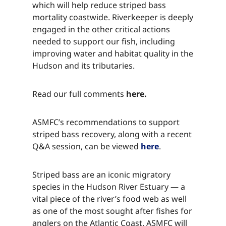
which will help reduce striped bass
mortality coastwide. Riverkeeper is deeply
engaged in the other critical actions
needed to support our fish, including
improving water and habitat quality in the
Hudson and its tributaries.​​​​‌ ‍ ​‍​‍‌‍ ‌ ​‍‌‍‍‌‌‍‌ ‌‍‍‌‌‍ ‍​‍​‍​ ‍‍​‍​‍‌ ​ ‌‍​‌‌‍ ‍‌‍‍‌‌ ‌​‌ ‍‌​‍ ‍‌‍‍‌‌‍ ​‍​‍​‍ ​​‍​‍‌‍‍​‌ ​‍‌‍‌‌‌‍‌‍​‍​‍​ ‍‍​‍​‍‌‍‍​‌ ‌​‌ ‌​‌ ​​‌ ​ ​ ‍‍​‍ ​‍ ‌‍​ ‌‍ ‌‌ ​ ​‍ ‍‌‍ ‌‌‍​‌‌‍‍‌‌‍ ‍​‍ ‍​ ​‍​ ​​​ ​‍​ ‌​‌ ​‍‌‍‌‌‌‍‌​‌‍‌‌‌ ​ ‌‍‍‌‌‍‌ ‌‍ ‍​‍ ‍‌ ​‍‌‍‍‌‌ ‌‍‌‍‌‌‌ ​‍‌‍‍ ‌‍‌‌‌‍‌‌‌ ​​‌‍‌‌‌ ​‍​‍ ‍‌‍ ‌ ​‍‌‍‌ ​‍ ‌‍‍‌‌‍ ‍‌ ‌​‌‍‌‌‌‍ ‍‌ ‌​​‍ ‌‍‌‌‌‍‌​‌‍‍‌‌ ‌​​‍ ‌‍ ‌‌‍ ‌‍‌​‌‍‌‌​ ‌‌ ​​‌ ​‍‌‍‌‌‌ ​ ‌‍‌‌‌‍ ‍‌ ‌​‌‍​‌‌ ‌​‌‍‍‌‌‍ ‌‍ ‍​ ‍ ‌‍‍‌‌‍‌​​ ‌​ ‍​‌‍‌‍​ ‌‌‌‍‌​​ ​‍​ ​‌​ ​‍‌‍‌‍​‍ ‌​ ​​‌‍​‍​ ‍‌​ ​​​‍ ‌​ ‌​‌‍​ ‌‍‌‍​ ‍​​‍ ‌‌‍​‌‌‍‌‍​ ​​​ ​‍​‍ ‌​ ‌​‌‍‌​​ ‌ ​ ​‌‌‍​ ‌‍​ ‌‍​ ​ ​‌‌‍‌‌​ ‍‌​ ‌ ‌‍​‌​ ‍ ‌ ‌​‌ ‍‌‌ ​​‌‍‌‌​ ‌‌‍​‌‌ ​‍‌ ‌​‌‍‍‌‌‍​ ‌‍ ​‌‍‌‌​ ‍ ‌ ​​‌‍​‌‌ ‌​‌‍‍​​ ‌‌‍​ ‌‍ ‌‍ ‍‌ ‌​‌‍‌‌‌‍ ‍‌ ‌​​‍‌‌​ ‌‌‌​​‍‌‌ ‌‍‍ ‌‍‌‌‌ ‍‌​‍‌‌​ ​ ‌​‌​​‍‌‌​ ​ ‌​‌​​‍‌‌​ ​‍​ ​‍​ ‌​​ ​​‌‍​ ‌‍​ ​ ​‍​ ‌ ‌‍​‌‌‍‌​​ ​​‌‍‌‍‌‍​ ‌‍‌‌​‍‌‌​ ​‍​ ​‍​‍‌‌​ ‌‌‌​‌​​‍ ‍‌‍​ ‌‍‍​‌‍‍‌‌‍ ​‌‍‌​‌ ​‍‌‍‌‌‌‍ ‍​‍‌‌​ ‌‌‌​​‍‌‌ ‌‍‍ ‌‍‌‌‌ ‍‌​‍‌‌​ ​ ‌​‌​​‍‌‌​ ​ ‌​‌​​‍‌‌​ ​‍​ ​‍​ ‌ ​ ‌‌‌‍​ ​ ​​‌‍​ ​ ‌‌‌‍​‌​ ‌‍‌‍​‍‌‍​‍​ ‍​​ ​‍​ ‍​​‍‌‌​ ​‍​ ​‍​‍‌‌​ ‌‌‌​‌​​‍ ‍‌ ‌​‌‍‌‌‌ ‍​‌ ‌​​ ‌‍​‍‌‍​‌‌ ​ ‌‍‌‌‌‌‌‌‌ ​‍‌‍ ​​ ‌‌‍‍​‌ ‌​‌ ‌​‌ ​​‌ ​ ​‍‌‌​ ​ ‌​​‌​‍‌‌​ ​‍‌​‌‍​‍‌‌​ ​‍‌​‌‍‌‍​ ‌‍ ‌‌ ​ ​‍ ‍‌‍ ‌‌‍​‌‌‍‍‌‌‍ ‍​‍ ‍​ ​‍​ ​​​ ​‍​ ‌​‌ ​‍‌‍‌‌‌‍‌​‌‍‌‌‌ ​ ‌‍‍‌‌‍‌ ‌‍ ‍​‍ ‍‌ ​‍‌‍‍‌‌ ‌‍‌‍‌‌‌ ​‍‌‍‍ ‌‍‌‌‌‍‌‌‌ ​​‌‍‌‌‌ ​‍​‍ ‍‌‍ ‌ ​‍‌‍‌ ​‍‌‍‌‍‍‌‌‍‌​​ ‌​ ‍​‌‍‌‍​ ‌‌‌‍‌​​ ​‍​ ​‌​ ​‍‌‍‌‍​‍ ‌​ ​​‌‍​‍​ ‍‌​ ​​​‍ ‌​ ‌​‌‍​ ‌‍‌‍​ ‍​​‍ ‌‌‍​‌‌‍‌‍​ ​​​ ​‍​‍ ‌​ ‌​‌‍‌​​ ‌ ​ ​‌‌‍​ ‌‍​ ‌‍​ ​ ​‌‌‍‌‌​ ‍‌​ ‌ ‌‍​‌​‍‌‍‌ ‌​‌ ‍‌‌ ​​‌‍‌‌​ ‌‌‍​‌‌ ​‍‌ ‌​‌‍‍‌‌‍​ ‌‍ ​‌‍‌‌​‍‌‍‌ ​​‌‍​‌‌ ‌​‌‍‍​​ ‌‌‍​ ‌‍ ‌‍ ‍‌ ‌​‌‍‌‌‌‍ ‍‌ ‌​​‍‌‌​ ‌‌‌​​‍‌‌ ‌‍‍ ‌‍‌‌‌ ‍‌​‍‌‌​ ​ ‌​‌​​‍‌‌​ ​ ‌​‌​​‍‌‌​ ​‍​ ​‍​ ‌​​ ​​‌‍​ ‌‍​ ​ ​‍​ ‌ ‌‍​‌‌‍‌​​ ​​‌‍‌‍‌‍​ ‌‍‌‌​‍‌‌​ ​‍​ ​‍​‍‌‌​ ‌‌‌​‌​​‍ ‍‌‍​ ‌‍‍​‌‍‍‌‌‍ ​‌‍‌​‌ ​‍‌‍‌‌‌‍ ‍​‍‌‌​ ‌‌‌​​‍‌‌ ‌‍‍ ‌‍‌‌‌ ‍‌​‍‌‌​ ​ ‌​‌​​‍‌‌​ ​ ‌​‌​​‍‌‌​ ​‍​ ​‍​ ‌ ​ ‌‌‌‍​ ​ ​​‌‍​ ​ ‌‌‌‍​‌​ ‌‍‌‍​‍‌‍​‍​ ‍​​ ​‍​ ‍​​‍‌‌​ ​‍​ ​‍​‍‌‌​ ‌‌‌​‌​​‍ ‍‌ ‌​‌‍‌‌‌ ‍​‌ ‌​​‍‌‍‌ ​​‌‍‌‌‌ ​‍‌ ​ ‌ ​​‌‍‌‌‌‍​ ‌ ‌​‌‍‍‌‌ ‌‍‌‍‌‌​ ‌‌ ​​‌ ‌‌‌‍​‍‌‍ ​‌‍‍‌‌ ​ ‌‍‍​‌‍‌‌‌‍‌​​‍​‍‌ ‌
Read our full comments ​​​​‌ ‍ ​‍​‍‌‍ ‌ ​‍‌‍‍‌‌‍‌ ‌‍‍‌‌‍ ‍​‍​‍​ ‍‍​‍​‍‌ ​ ‌‍​‌‌‍ ‍‌‍‍‌‌ ‌​‌ ‍‌​‍ ‍‌‍‍‌‌‍ ​‍​‍​‍ ​​‍​‍‌‍‍​‌ ​‍‌‍‌‌‌‍‌‍​‍​‍​ ‍‍​‍​‍‌‍‍​‌ ‌​‌ ‌​‌ ​​‌ ​ ​ ‍‍​‍ ​‍ ‌‍​ ‌‍ ‌‌ ​ ​‍ ‍‌‍ ‌‌‍​‌‌‍‍‌‌‍ ‍​‍ ‍​ ​‍​ ​​​ ​‍​ ‌​‌ ​‍‌‍‌‌‌‍‌​‌‍‌‌‌ ​ ‌‍‍‌‌‍‌ ‌‍ ‍​‍ ‍‌ ​‍‌‍‍‌‌ ‌‍‌‍‌‌‌ ​‍‌‍‍ ‌‍‌‌‌‍‌‌‌ ​​‌‍‌‌‌ ​‍​‍ ‍‌‍ ‌ ​‍‌‍‌ ​‍ ‌‍‍‌‌‍ ‍‌ ‌​‌‍‌‌‌‍ ‍‌ ‌​​‍ ‌‍‌‌‌‍‌​‌‍‍‌‌ ‌​​‍ ‌‍ ‌‌‍ ‌‍‌​‌‍‌‌​ ‌‌ ​​‌ ​‍‌‍‌‌‌ ​ ‌‍‌‌‌‍ ‍‌ ‌​‌‍​‌‌ ‌​‌‍‍‌‌‍ ‌‍ ‍​ ‍ ‌‍‍‌‌‍‌​​ ‌​ ‍​‌‍‌‍​ ‌‌‌‍‌​​ ​‍​ ​‌​ ​‍‌‍‌‍​‍ ‌​ ​​‌‍​‍​ ‍‌​ ​​​‍ ‌​ ‌​‌‍​ ‌‍‌‍​ ‍​​‍ ‌‌‍​‌‌‍‌‍​ ​​​ ​‍​‍ ‌​ ‌​‌‍‌​​ ‌ ​ ​‌‌‍​ ‌‍​ ‌‍​ ​ ​‌‌‍‌‌​ ‍‌​ ‌ ‌‍​‌​ ‍ ‌ ‌​‌ ‍‌‌ ​​‌‍‌‌​ ‌‌‍​‌‌ ​‍‌ ‌​‌‍‍‌‌‍​ ‌‍ ​‌‍‌‌​ ‍ ‌ ​​‌‍​‌‌ ‌​‌‍‍​​ ‌‌‍​ ‌‍ ‌‍ ‍‌ ‌​‌‍‌‌‌‍ ‍‌ ‌​​‍‌‌​ ‌‌‌​​‍‌‌ ‌‍‍ ‌‍‌‌‌ ‍‌​‍‌‌​ ​ ‌​‌​​‍‌‌​ ​ ‌​‌​​‍‌‌​ ​‍​ ​‍​ ​‍​ ‌‍‌‍‌‍​ ​‍​ ​‍​ ‍‌​ ​​​ ‍‌​ ‌​​ ‌‍​ ​‍​ ‌ ​‍‌‌​ ​‍​ ​‍​‍‌‌​ ‌‌‌​‌​​‍ ‍‌‍​ ‌‍‍​‌‍‍‌‌‍ ​‌‍‌​‌ ​‍‌‍‌‌‌‍ ‍​‍‌‌​ ‌‌‌​​‍‌‌ ‌‍‍ ‌‍‌‌‌ ‍‌​‍‌‌​ ​ ‌​‌​​‍‌‌​ ​ ‌​‌​​‍‌‌​ ​‍​ ​‍​ ​‍​ ​​‌‍​‍‌‍​‌​ ‍​​ ‌‌​ ​ ​ ​‍​ ‌‍​ ​​​ ​‌‌‍​‍​ ​​​‍‌‌​ ​‍​ ​‍​‍‌‌​ ‌‌‌​‌​​‍ ‍‌ ‌​‌‍‌‌‌ ‍​‌ ‌​​ ‌‍​‍‌‍​‌‌ ​ ‌‍‌‌‌‌‌‌‌ ​‍‌‍ ​​ ‌‌‍‍​‌ ‌​‌ ‌​‌ ​​‌ ​ ​‍‌‌​ ​ ‌​​‌​‍‌‌​ ​‍‌​‌‍​‍‌‌​ ​‍‌​‌‍‌‍​ ‌‍ ‌‌ ​ ​‍ ‍‌‍ ‌‌‍​‌‌‍‍‌‌‍ ‍​‍ ‍​ ​‍​ ​​​ ​‍​ ‌​‌ ​‍‌‍‌‌‌‍‌​‌‍‌‌‌ ​ ‌‍‍‌‌‍‌ ‌‍ ‍​‍ ‍‌ ​‍‌‍‍‌‌ ‌‍‌‍‌‌‌ ​‍‌‍‍ ‌‍‌‌‌‍‌‌‌ ​​‌‍‌‌‌ ​‍​‍ ‍‌‍ ‌ ​‍‌‍‌ ​‍‌‍‌‍‍‌‌‍‌​​ ‌​ ‍​‌‍‌‍​ ‌‌‌‍‌​​ ​‍​ ​‌​ ​‍‌‍‌‍​‍ ‌​ ​​‌‍​‍​ ‍‌​ ​​​‍ ‌​ ‌​‌‍​ ‌‍‌‍​ ‍​​‍ ‌‌‍​‌‌‍‌‍​ ​​​ ​‍​‍ ‌​ ‌​‌‍‌​​ ‌ ​ ​‌‌‍​ ‌‍​ ‌‍​ ​ ​‌‌‍‌‌​ ‍‌​ ‌ ‌‍​‌​‍‌‍‌ ‌​‌ ‍‌‌ ​​‌‍‌‌​ ‌‌‍​‌‌ ​‍‌ ‌​‌‍‍‌‌‍​ ‌‍ ​‌‍‌‌​‍‌‍‌ ​​‌‍​‌‌ ‌​‌‍‍​​ ‌‌‍​ ‌‍ ‌‍ ‍‌ ‌​‌‍‌‌‌‍ ‍‌ ‌​​‍‌‌​ ‌‌‌​​‍‌‌ ‌‍‍ ‌‍‌‌‌ ‍‌​‍‌‌​ ​ ‌​‌​​‍‌‌​ ​ ‌​‌​​‍‌‌​ ​‍​ ​‍​ ​‍​ ‌‍‌‍‌‍​ ​‍​ ​‍​ ‍‌​ ​​​ ‍‌​ ‌​​ ‌‍​ ​‍​ ‌ ​‍‌‌​ ​‍​ ​‍​‍‌‌​ ‌‌‌​‌​​‍ ‍‌‍​ ‌‍‍​‌‍‍‌‌‍ ​‌‍‌​‌ ​‍‌‍‌‌‌‍ ‍​‍‌‌​ ‌‌‌​​‍‌‌ ‌‍‍ ‌‍‌‌‌ ‍‌​‍‌‌​ ​ ‌​‌​​‍‌‌​ ​ ‌​‌​​‍‌‌​ ​‍​ ​‍​ ​‍​ ​​‌‍​‍‌‍​‌​ ‍​​ ‌‌​ ​ ​ ​‍​ ‌‍​ ​​​ ​‌‌‍​‍​ ​​​‍‌‌​ ​‍​ ​‍​‍‌‌​ ‌‌‌​‌​​‍ ‍‌ ‌​‌‍‌‌‌ ‍​‌ ‌​​‍‌‍‌ ​​‌‍‌‌‌ ​‍‌ ​ ‌ ​​‌‍‌‌‌‍​ ‌ ‌​‌‍‍‌‌ ‌‍‌‍‌‌​ ‌‌ ​​‌ ‌‌‌‍​‍‌‍ ​‌‍‍‌‌ ​ ‌‍‍​‌‍‌‌‌‍‌​​‍​‍‌ ‌
here.​​​​‌ ‍ ​‍​‍‌‍ ‌ ​‍‌‍‍‌‌‍‌ ‌‍‍‌‌‍ ‍​‍​‍​ ‍‍​‍​‍‌ ​ ‌‍​‌‌‍ ‍‌‍‍‌‌ ‌​‌ ‍‌​‍ ‍‌‍‍‌‌‍ ​‍​‍​‍ ​​‍​‍‌‍‍​‌ ​‍‌‍‌‌‌‍‌‍​‍​‍​ ‍‍​‍​‍‌‍‍​‌ ‌​‌ ‌​‌ ​​‌ ​ ​ ‍‍​‍ ​‍ ‌‍​ ‌‍ ‌‌ ​ ​‍ ‍‌‍ ‌‌‍​‌‌‍‍‌‌‍ ‍​‍ ‍​ ​‍​ ​​​ ​‍​ ‌​‌ ​‍‌‍‌‌‌‍‌​‌‍‌‌‌ ​ ‌‍‍‌‌‍‌ ‌‍ ‍​‍ ‍‌ ​‍‌‍‍‌‌ ‌‍‌‍‌‌‌ ​‍‌‍‍ ‌‍‌‌‌‍‌‌‌ ​​‌‍‌‌‌ ​‍​‍ ‍‌‍ ‌ ​‍‌‍‌ ​‍ ‌‍‍‌‌‍ ‍‌ ‌​‌‍‌‌‌‍ ‍‌ ‌​​‍ ‌‍‌‌‌‍‌​‌‍‍‌‌ ‌​​‍ ‌‍ ‌‌‍ ‌‍‌​‌‍‌‌​ ‌‌ ​​‌ ​‍‌‍‌‌‌ ​ ‌‍‌‌‌‍ ‍‌ ‌​‌‍​‌‌ ‌​‌‍‍‌‌‍ ‌‍ ‍​ ‍ ‌‍‍‌‌‍‌​​ ‌​ ‍​‌‍‌‍​ ‌‌‌‍‌​​ ​‍​ ​‌​ ​‍‌‍‌‍​‍ ‌​ ​​‌‍​‍​ ‍‌​ ​​​‍ ‌​ ‌​‌‍​ ‌‍‌‍​ ‍​​‍ ‌‌‍​‌‌‍‌‍​ ​​​ ​‍​‍ ‌​ ‌​‌‍‌​​ ‌ ​ ​‌‌‍​ ‌‍​ ‌‍​ ​ ​‌‌‍‌‌​ ‍‌​ ‌ ‌‍​‌​ ‍ ‌ ‌​‌ ‍‌‌ ​​‌‍‌‌​ ‌‌‍​‌‌ ​‍‌ ‌​‌‍‍‌‌‍​ ‌‍ ​‌‍‌‌​ ‍ ‌ ​​‌‍​‌‌ ‌​‌‍‍​​ ‌‌‍​ ‌‍ ‌‍ ‍‌ ‌​‌‍‌‌‌‍ ‍‌ ‌​​‍‌‌​ ‌‌‌​​‍‌‌ ‌‍‍ ‌‍‌‌‌ ‍‌​‍‌‌​ ​ ‌​‌​​‍‌‌​ ​ ‌​‌​​‍‌‌​ ​‍​ ​‍​ ​‍​ ‌‍‌‍‌‍​ ​‍​ ​‍​ ‍‌​ ​​​ ‍‌​ ‌​​ ‌‍​ ​‍​ ‌ ​‍‌‌​ ​‍​ ​‍​‍‌‌​ ‌‌‌​‌​​‍ ‍‌‍​ ‌‍‍​‌‍‍‌‌‍ ​‌‍‌​‌ ​‍‌‍‌‌‌‍ ‍​‍‌‌​ ‌‌‌​​‍‌‌ ‌‍‍ ‌‍‌‌‌ ‍‌​‍‌‌​ ​ ‌​‌​​‍‌‌​ ​ ‌​‌​​‍‌‌​ ​‍​ ​‍‌‍​‍​ ‌‍‌‍‌​​ ‌​​ ‌‌​ ​​​ ​ ‌‍‌‌‌‍‌‌‌‍‌‌​ ‌​​ ​‌​‍‌‌​ ​‍​ ​‍​‍‌‌​ ‌‌‌​‌​​‍ ‍‌ ‌​‌‍‌‌‌ ‍​‌ ‌​​ ‌‍​‍‌‍​‌‌ ​ ‌‍‌‌‌‌‌‌‌ ​‍‌‍ ​​ ‌‌‍‍​‌ ‌​‌ ‌​‌ ​​‌ ​ ​‍‌‌​ ​ ‌​​‌​‍‌‌​ ​‍‌​‌‍​‍‌‌​ ​‍‌​‌‍‌‍​ ‌‍ ‌‌ ​ ​‍ ‍‌‍ ‌‌‍​‌‌‍‍‌‌‍ ‍​‍ ‍​ ​‍​ ​​​ ​‍​ ‌​‌ ​‍‌‍‌‌‌‍‌​‌‍‌‌‌ ​ ‌‍‍‌‌‍‌ ‌‍ ‍​‍ ‍‌ ​‍‌‍‍‌‌ ‌‍‌‍‌‌‌ ​‍‌‍‍ ‌‍‌‌‌‍‌‌‌ ​​‌‍‌‌‌ ​‍​‍ ‍‌‍ ‌ ​‍‌‍‌ ​‍‌‍‌‍‍‌‌‍‌​​ ‌​ ‍​‌‍‌‍​ ‌‌‌‍‌​​ ​‍​ ​‌​ ​‍‌‍‌‍​‍ ‌​ ​​‌‍​‍​ ‍‌​ ​​​‍ ‌​ ‌​‌‍​ ‌‍‌‍​ ‍​​‍ ‌‌‍​‌‌‍‌‍​ ​​​ ​‍​‍ ‌​ ‌​‌‍‌​​ ‌ ​ ​‌‌‍​ ‌‍​ ‌‍​ ​ ​‌‌‍‌‌​ ‍‌​ ‌ ‌‍​‌​‍‌‍‌ ‌​‌ ‍‌‌ ​​‌‍‌‌​ ‌‌‍​‌‌ ​‍‌ ‌​‌‍‍‌‌‍​ ‌‍ ​‌‍‌‌​‍‌‍‌ ​​‌‍​‌‌ ‌​‌‍‍​​ ‌‌‍​ ‌‍ ‌‍ ‍‌ ‌​‌‍‌‌‌‍ ‍‌ ‌​​‍‌‌​ ‌‌‌​​‍‌‌ ‌‍‍ ‌‍‌‌‌ ‍‌​‍‌‌​ ​ ‌​‌​​‍‌‌​ ​ ‌​‌​​‍‌‌​ ​‍​ ​‍​ ​‍​ ‌‍‌‍‌‍​ ​‍​ ​‍​ ‍‌​ ​​​ ‍‌​ ‌​​ ‌‍​ ​‍​ ‌ ​‍‌‌​ ​‍​ ​‍​‍‌‌​ ‌‌‌​‌​​‍ ‍‌‍​ ‌‍‍​‌‍‍‌‌‍ ​‌‍‌​‌ ​‍‌‍‌‌‌‍ ‍​‍‌‌​ ‌‌‌​​‍‌‌ ‌‍‍ ‌‍‌‌‌ ‍‌​‍‌‌​ ​ ‌​‌​​‍‌‌​ ​ ‌​‌​​‍‌‌​ ​‍​ ​‍‌‍​‍​ ‌‍‌‍‌​​ ‌​​ ‌‌​ ​​​ ​ ‌‍‌‌‌‍‌‌‌‍‌‌​ ‌​​ ​‌​‍‌‌​ ​‍​ ​‍​‍‌‌​ ‌‌‌​‌​​‍ ‍‌ ‌​‌‍‌‌‌ ‍​‌ ‌​​‍‌‍‌ ​​‌‍‌‌‌ ​‍‌ ​ ‌ ​​‌‍‌‌‌‍​ ‌ ‌​‌‍‍‌‌ ‌‍‌‍‌‌​ ‌‌ ​​‌ ‌‌‌‍​‍‌‍ ​‌‍‍‌‌ ​ ‌‍‍​‌‍‌‌‌‍‌​​‍​‍‌ ‌
ASMFC’s recommendations to support
striped bass recovery, along with a recent
Q&A session, can be viewed ​​​​‌ ‍ ​‍​‍‌‍ ‌ ​‍‌‍‍‌‌‍‌ ‌‍‍‌‌‍ ‍​‍​‍​ ‍‍​‍​‍‌ ​ ‌‍​‌‌‍ ‍‌‍‍‌‌ ‌​‌ ‍‌​‍ ‍‌‍‍‌‌‍ ​‍​‍​‍ ​​‍​‍‌‍‍​‌ ​‍‌‍‌‌‌‍‌‍​‍​‍​ ‍‍​‍​‍‌‍‍​‌ ‌​‌ ‌​‌ ​​‌ ​ ​ ‍‍​‍ ​‍ ‌‍​ ‌‍ ‌‌ ​ ​‍ ‍‌‍ ‌‌‍​‌‌‍‍‌‌‍ ‍​‍ ‍​ ​‍​ ​​​ ​‍​ ‌​‌ ​‍‌‍‌‌‌‍‌​‌‍‌‌‌ ​ ‌‍‍‌‌‍‌ ‌‍ ‍​‍ ‍‌ ​‍‌‍‍‌‌ ‌‍‌‍‌‌‌ ​‍‌‍‍ ‌‍‌‌‌‍‌‌‌ ​​‌‍‌‌‌ ​‍​‍ ‍‌‍ ‌ ​‍‌‍‌ ​‍ ‌‍‍‌‌‍ ‍‌ ‌​‌‍‌‌‌‍ ‍‌ ‌​​‍ ‌‍‌‌‌‍‌​‌‍‍‌‌ ‌​​‍ ‌‍ ‌‌‍ ‌‍‌​‌‍‌‌​ ‌‌ ​​‌ ​‍‌‍‌‌‌ ​ ‌‍‌‌‌‍ ‍‌ ‌​‌‍​‌‌ ‌​‌‍‍‌‌‍ ‌‍ ‍​ ‍ ‌‍‍‌‌‍‌​​ ‌​ ‍​‌‍‌‍​ ‌‌‌‍‌​​ ​‍​ ​‌​ ​‍‌‍‌‍​‍ ‌​ ​​‌‍​‍​ ‍‌​ ​​​‍ ‌​ ‌​‌‍​ ‌‍‌‍​ ‍​​‍ ‌‌‍​‌‌‍‌‍​ ​​​ ​‍​‍ ‌​ ‌​‌‍‌​​ ‌ ​ ​‌‌‍​ ‌‍​ ‌‍​ ​ ​‌‌‍‌‌​ ‍‌​ ‌ ‌‍​‌​ ‍ ‌ ‌​‌ ‍‌‌ ​​‌‍‌‌​ ‌‌‍​‌‌ ​‍‌ ‌​‌‍‍‌‌‍​ ‌‍ ​‌‍‌‌​ ‍ ‌ ​​‌‍​‌‌ ‌​‌‍‍​​ ‌‌‍​ ‌‍ ‌‍ ‍‌ ‌​‌‍‌‌‌‍ ‍‌ ‌​​‍‌‌​ ‌‌‌​​‍‌‌ ‌‍‍ ‌‍‌‌‌ ‍‌​‍‌‌​ ​ ‌​‌​​‍‌‌​ ​ ‌​‌​​‍‌‌​ ​‍​ ​‍‌‍​‌‌‍‌‌​ ‍‌‌‍‌‌​ ‌​​ ‌ ​ ​​​ ‌ ‌‍​‌​ ‍​‌‍​‌​ ‌ ​‍‌‌​ ​‍​ ​‍​‍‌‌​ ‌‌‌​‌​​‍ ‍‌‍​ ‌‍‍​‌‍‍‌‌‍ ​‌‍‌​‌ ​‍‌‍‌‌‌‍ ‍​‍‌‌​ ‌‌‌​​‍‌‌ ‌‍‍ ‌‍‌‌‌ ‍‌​‍‌‌​ ​ ‌​‌​​‍‌‌​ ​ ‌​‌​​‍‌‌​ ​‍​ ​‍​ ‌‍​ ‍‌​ ‌​‌‍​‍​ ​ ​ ‍​​ ​‍​ ​ ‌‍​‍‌‍​‍‌‍‌‍​ ‍‌​ ​​​‍‌‌​ ​‍​ ​‍​‍‌‌​ ‌‌‌​‌​​‍ ‍‌ ‌​‌‍‌‌‌ ‍​‌ ‌​​ ‌‍​‍‌‍​‌‌ ​ ‌‍‌‌‌‌‌‌‌ ​‍‌‍ ​​ ‌‌‍‍​‌ ‌​‌ ‌​‌ ​​‌ ​ ​‍‌‌​ ​ ‌​​‌​‍‌‌​ ​‍‌​‌‍​‍‌‌​ ​‍‌​‌‍‌‍​ ‌‍ ‌‌ ​ ​‍ ‍‌‍ ‌‌‍​‌‌‍‍‌‌‍ ‍​‍ ‍​ ​‍​ ​​​ ​‍​ ‌​‌ ​‍‌‍‌‌‌‍‌​‌‍‌‌‌ ​ ‌‍‍‌‌‍‌ ‌‍ ‍​‍ ‍‌ ​‍‌‍‍‌‌ ‌‍‌‍‌‌‌ ​‍‌‍‍ ‌‍‌‌‌‍‌‌‌ ​​‌‍‌‌‌ ​‍​‍ ‍‌‍ ‌ ​‍‌‍‌ ​‍‌‍‌‍‍‌‌‍‌​​ ‌​ ‍​‌‍‌‍​ ‌‌‌‍‌​​ ​‍​ ​‌​ ​‍‌‍‌‍​‍ ‌​ ​​‌‍​‍​ ‍‌​ ​​​‍ ‌​ ‌​‌‍​ ‌‍‌‍​ ‍​​‍ ‌‌‍​‌‌‍‌‍​ ​​​ ​‍​‍ ‌​ ‌​‌‍‌​​ ‌ ​ ​‌‌‍​ ‌‍​ ‌‍​ ​ ​‌‌‍‌‌​ ‍‌​ ‌ ‌‍​‌​‍‌‍‌ ‌​‌ ‍‌‌ ​​‌‍‌‌​ ‌‌‍​‌‌ ​‍‌ ‌​‌‍‍‌‌‍​ ‌‍ ​‌‍‌‌​‍‌‍‌ ​​‌‍​‌‌ ‌​‌‍‍​​ ‌‌‍​ ‌‍ ‌‍ ‍‌ ‌​‌‍‌‌‌‍ ‍‌ ‌​​‍‌‌​ ‌‌‌​​‍‌‌ ‌‍‍ ‌‍‌‌‌ ‍‌​‍‌‌​ ​ ‌​‌​​‍‌‌​ ​ ‌​‌​​‍‌‌​ ​‍​ ​‍‌‍​‌‌‍‌‌​ ‍‌‌‍‌‌​ ‌​​ ‌ ​ ​​​ ‌ ‌‍​‌​ ‍​‌‍​‌​ ‌ ​‍‌‌​ ​‍​ ​‍​‍‌‌​ ‌‌‌​‌​​‍ ‍‌‍​ ‌‍‍​‌‍‍‌‌‍ ​‌‍‌​‌ ​‍‌‍‌‌‌‍ ‍​‍‌‌​ ‌‌‌​​‍‌‌ ‌‍‍ ‌‍‌‌‌ ‍‌​‍‌‌​ ​ ‌​‌​​‍‌‌​ ​ ‌​‌​​‍‌‌​ ​‍​ ​‍​ ‌‍​ ‍‌​ ‌​‌‍​‍​ ​ ​ ‍​​ ​‍​ ​ ‌‍​‍‌‍​‍‌‍‌‍​ ‍‌​ ​​​‍‌‌​ ​‍​ ​‍​‍‌‌​ ‌‌‌​‌​​‍ ‍‌ ‌​‌‍‌‌‌ ‍​‌ ‌​​‍‌‍‌ ​​‌‍‌‌‌ ​‍‌ ​ ‌ ​​‌‍‌‌‌‍​ ‌ ‌​‌‍‍‌‌ ‌‍‌‍‌‌​ ‌‌ ​​‌ ‌‌‌‍​‍‌‍ ​‌‍‍‌‌ ​ ‌‍‍​‌‍‌‌‌‍‌​​‍​‍‌ ‌
here​​​​‌ ‍ ​‍​‍‌‍ ‌ ​‍‌‍‍‌‌‍‌ ‌‍‍‌‌‍ ‍​‍​‍​ ‍‍​‍​‍‌ ​ ‌‍​‌‌‍ ‍‌‍‍‌‌ ‌​‌ ‍‌​‍ ‍‌‍‍‌‌‍ ​‍​‍​‍ ​​‍​‍‌‍‍​‌ ​‍‌‍‌‌‌‍‌‍​‍​‍​ ‍‍​‍​‍‌‍‍​‌ ‌​‌ ‌​‌ ​​‌ ​ ​ ‍‍​‍ ​‍ ‌‍​ ‌‍ ‌‌ ​ ​‍ ‍‌‍ ‌‌‍​‌‌‍‍‌‌‍ ‍​‍ ‍​ ​‍​ ​​​ ​‍​ ‌​‌ ​‍‌‍‌‌‌‍‌​‌‍‌‌‌ ​ ‌‍‍‌‌‍‌ ‌‍ ‍​‍ ‍‌ ​‍‌‍‍‌‌ ‌‍‌‍‌‌‌ ​‍‌‍‍ ‌‍‌‌‌‍‌‌‌ ​​‌‍‌‌‌ ​‍​‍ ‍‌‍ ‌ ​‍‌‍‌ ​‍ ‌‍‍‌‌‍ ‍‌ ‌​‌‍‌‌‌‍ ‍‌ ‌​​‍ ‌‍‌‌‌‍‌​‌‍‍‌‌ ‌​​‍ ‌‍ ‌‌‍ ‌‍‌​‌‍‌‌​ ‌‌ ​​‌ ​‍‌‍‌‌‌ ​ ‌‍‌‌‌‍ ‍‌ ‌​‌‍​‌‌ ‌​‌‍‍‌‌‍ ‌‍ ‍​ ‍ ‌‍‍‌‌‍‌​​ ‌​ ‍​‌‍‌‍​ ‌‌‌‍‌​​ ​‍​ ​‌​ ​‍‌‍‌‍​‍ ‌​ ​​‌‍​‍​ ‍‌​ ​​​‍ ‌​ ‌​‌‍​ ‌‍‌‍​ ‍​​‍ ‌‌‍​‌‌‍‌‍​ ​​​ ​‍​‍ ‌​ ‌​‌‍‌​​ ‌ ​ ​‌‌‍​ ‌‍​ ‌‍​ ​ ​‌‌‍‌‌​ ‍‌​ ‌ ‌‍​‌​ ‍ ‌ ‌​‌ ‍‌‌ ​​‌‍‌‌​ ‌‌‍​‌‌ ​‍‌ ‌​‌‍‍‌‌‍​ ‌‍ ​‌‍‌‌​ ‍ ‌ ​​‌‍​‌‌ ‌​‌‍‍​​ ‌‌‍​ ‌‍ ‌‍ ‍‌ ‌​‌‍‌‌‌‍ ‍‌ ‌​​‍‌‌​ ‌‌‌​​‍‌‌ ‌‍‍ ‌‍‌‌‌ ‍‌​‍‌‌​ ​ ‌​‌​​‍‌‌​ ​ ‌​‌​​‍‌‌​ ​‍​ ​‍‌‍​‌‌‍‌‌​ ‍‌‌‍‌‌​ ‌​​ ‌ ​ ​​​ ‌ ‌‍​‌​ ‍​‌‍​‌​ ‌ ​‍‌‌​ ​‍​ ​‍​‍‌‌​ ‌‌‌​‌​​‍ ‍‌‍​ ‌‍‍​‌‍‍‌‌‍ ​‌‍‌​‌ ​‍‌‍‌‌‌‍ ‍​‍‌‌​ ‌‌‌​​‍‌‌ ‌‍‍ ‌‍‌‌‌ ‍‌​‍‌‌​ ​ ‌​‌​​‍‌‌​ ​ ‌​‌​​‍‌‌​ ​‍​ ​‍​ ‌‍​ ‍‌​ ‌​‌‍​‍​ ​ ​ ‍​​ ​‍​ ​ ‌‍​‍‌‍​‍‌‍‌‍​ ‍‌​ ​‌​‍‌‌​ ​‍​ ​‍​‍‌‌​ ‌‌‌​‌​​‍ ‍‌ ‌​‌‍‌‌‌ ‍​‌ ‌​​ ‌‍​‍‌‍​‌‌ ​ ‌‍‌‌‌‌‌‌‌ ​‍‌‍ ​​ ‌‌‍‍​‌ ‌​‌ ‌​‌ ​​‌ ​ ​‍‌‌​ ​ ‌​​‌​‍‌‌​ ​‍‌​‌‍​‍‌‌​ ​‍‌​‌‍‌‍​ ‌‍ ‌‌ ​ ​‍ ‍‌‍ ‌‌‍​‌‌‍‍‌‌‍ ‍​‍ ‍​ ​‍​ ​​​ ​‍​ ‌​‌ ​‍‌‍‌‌‌‍‌​‌‍‌‌‌ ​ ‌‍‍‌‌‍‌ ‌‍ ‍​‍ ‍‌ ​‍‌‍‍‌‌ ‌‍‌‍‌‌‌ ​‍‌‍‍ ‌‍‌‌‌‍‌‌‌ ​​‌‍‌‌‌ ​‍​‍ ‍‌‍ ‌ ​‍‌‍‌ ​‍‌‍‌‍‍‌‌‍‌​​ ‌​ ‍​‌‍‌‍​ ‌‌‌‍‌​​ ​‍​ ​‌​ ​‍‌‍‌‍​‍ ‌​ ​​‌‍​‍​ ‍‌​ ​​​‍ ‌​ ‌​‌‍​ ‌‍‌‍​ ‍​​‍ ‌‌‍​‌‌‍‌‍​ ​​​ ​‍​‍ ‌​ ‌​‌‍‌​​ ‌ ​ ​‌‌‍​ ‌‍​ ‌‍​ ​ ​‌‌‍‌‌​ ‍‌​ ‌ ‌‍​‌​‍‌‍‌ ‌​‌ ‍‌‌ ​​‌‍‌‌​ ‌‌‍​‌‌ ​‍‌ ‌​‌‍‍‌‌‍​ ‌‍ ​‌‍‌‌​‍‌‍‌ ​​‌‍​‌‌ ‌​‌‍‍​​ ‌‌‍​ ‌‍ ‌‍ ‍‌ ‌​‌‍‌‌‌‍ ‍‌ ‌​​‍‌‌​ ‌‌‌​​‍‌‌ ‌‍‍ ‌‍‌‌‌ ‍‌​‍‌‌​ ​ ‌​‌​​‍‌‌​ ​ ‌​‌​​‍‌‌​ ​‍​ ​‍‌‍​‌‌‍‌‌​ ‍‌‌‍‌‌​ ‌​​ ‌ ​ ​​​ ‌ ‌‍​‌​ ‍​‌‍​‌​ ‌ ​‍‌‌​ ​‍​ ​‍​‍‌‌​ ‌‌‌​‌​​‍ ‍‌‍​ ‌‍‍​‌‍‍‌‌‍ ​‌‍‌​‌ ​‍‌‍‌‌‌‍ ‍​‍‌‌​ ‌‌‌​​‍‌‌ ‌‍‍ ‌‍‌‌‌ ‍‌​‍‌‌​ ​ ‌​‌​​‍‌‌​ ​ ‌​‌​​‍‌‌​ ​‍​ ​‍​ ‌‍​ ‍‌​ ‌​‌‍​‍​ ​ ​ ‍​​ ​‍​ ​ ‌‍​‍‌‍​‍‌‍‌‍​ ‍‌​ ​‌​‍‌‌​ ​‍​ ​‍​‍‌‌​ ‌‌‌​‌​​‍ ‍‌ ‌​‌‍‌‌‌ ‍​‌ ‌​​‍‌‍‌ ​​‌‍‌‌‌ ​‍‌ ​ ‌ ​​‌‍‌‌‌‍​ ‌ ‌​‌‍‍‌‌ ‌‍‌‍‌‌​ ‌‌ ​​‌ ‌‌‌‍​‍‌‍ ​‌‍‍‌‌ ​ ‌‍‍​‌‍‌‌‌‍‌​​‍​‍‌ ‌
.​​​​‌ ‍ ​‍​‍‌‍ ‌ ​‍‌‍‍‌‌‍‌ ‌‍‍‌‌‍ ‍​‍​‍​ ‍‍​‍​‍‌ ​ ‌‍​‌‌‍ ‍‌‍‍‌‌ ‌​‌ ‍‌​‍ ‍‌‍‍‌‌‍ ​‍​‍​‍ ​​‍​‍‌‍‍​‌ ​‍‌‍‌‌‌‍‌‍​‍​‍​ ‍‍​‍​‍‌‍‍​‌ ‌​‌ ‌​‌ ​​‌ ​ ​ ‍‍​‍ ​‍ ‌‍​ ‌‍ ‌‌ ​ ​‍ ‍‌‍ ‌‌‍​‌‌‍‍‌‌‍ ‍​‍ ‍​ ​‍​ ​​​ ​‍​ ‌​‌ ​‍‌‍‌‌‌‍‌​‌‍‌‌‌ ​ ‌‍‍‌‌‍‌ ‌‍ ‍​‍ ‍‌ ​‍‌‍‍‌‌ ‌‍‌‍‌‌‌ ​‍‌‍‍ ‌‍‌‌‌‍‌‌‌ ​​‌‍‌‌‌ ​‍​‍ ‍‌‍ ‌ ​‍‌‍‌ ​‍ ‌‍‍‌‌‍ ‍‌ ‌​‌‍‌‌‌‍ ‍‌ ‌​​‍ ‌‍‌‌‌‍‌​‌‍‍‌‌ ‌​​‍ ‌‍ ‌‌‍ ‌‍‌​‌‍‌‌​ ‌‌ ​​‌ ​‍‌‍‌‌‌ ​ ‌‍‌‌‌‍ ‍‌ ‌​‌‍​‌‌ ‌​‌‍‍‌‌‍ ‌‍ ‍​ ‍ ‌‍‍‌‌‍‌​​ ‌​ ‍​‌‍‌‍​ ‌‌‌‍‌​​ ​‍​ ​‌​ ​‍‌‍‌‍​‍ ‌​ ​​‌‍​‍​ ‍‌​ ​​​‍ ‌​ ‌​‌‍​ ‌‍‌‍​ ‍​​‍ ‌‌‍​‌‌‍‌‍​ ​​​ ​‍​‍ ‌​ ‌​‌‍‌​​ ‌ ​ ​‌‌‍​ ‌‍​ ‌‍​ ​ ​‌‌‍‌‌​ ‍‌​ ‌ ‌‍​‌​ ‍ ‌ ‌​‌ ‍‌‌ ​​‌‍‌‌​ ‌‌‍​‌‌ ​‍‌ ‌​‌‍‍‌‌‍​ ‌‍ ​‌‍‌‌​ ‍ ‌ ​​‌‍​‌‌ ‌​‌‍‍​​ ‌‌‍​ ‌‍ ‌‍ ‍‌ ‌​‌‍‌‌‌‍ ‍‌ ‌​​‍‌‌​ ‌‌‌​​‍‌‌ ‌‍‍ ‌‍‌‌‌ ‍‌​‍‌‌​ ​ ‌​‌​​‍‌‌​ ​ ‌​‌​​‍‌‌​ ​‍​ ​‍‌‍​‌‌‍‌‌​ ‍‌‌‍‌‌​ ‌​​ ‌ ​ ​​​ ‌ ‌‍​‌​ ‍​‌‍​‌​ ‌ ​‍‌‌​ ​‍​ ​‍​‍‌‌​ ‌‌‌​‌​​‍ ‍‌‍​ ‌‍‍​‌‍‍‌‌‍ ​‌‍‌​‌ ​‍‌‍‌‌‌‍ ‍​‍‌‌​ ‌‌‌​​‍‌‌ ‌‍‍ ‌‍‌‌‌ ‍‌​‍‌‌​ ​ ‌​‌​​‍‌‌​ ​ ‌​‌​​‍‌‌​ ​‍​ ​‍​ ‌‍​ ‍‌​ ‌​‌‍​‍​ ​ ​ ‍​​ ​‍​ ​ ‌‍​‍‌‍​‍‌‍‌‍​ ‍‌​ ​‍​‍‌‌​ ​‍​ ​‍​‍‌‌​ ‌‌‌​‌​​‍ ‍‌ ‌​‌‍‌‌‌ ‍​‌ ‌​​ ‌‍​‍‌‍​‌‌ ​ ‌‍‌‌‌‌‌‌‌ ​‍‌‍ ​​ ‌‌‍‍​‌ ‌​‌ ‌​‌ ​​‌ ​ ​‍‌‌​ ​ ‌​​‌​‍‌‌​ ​‍‌​‌‍​‍‌‌​ ​‍‌​‌‍‌‍​ ‌‍ ‌‌ ​ ​‍ ‍‌‍ ‌‌‍​‌‌‍‍‌‌‍ ‍​‍ ‍​ ​‍​ ​​​ ​‍​ ‌​‌ ​‍‌‍‌‌‌‍‌​‌‍‌‌‌ ​ ‌‍‍‌‌‍‌ ‌‍ ‍​‍ ‍‌ ​‍‌‍‍‌‌ ‌‍‌‍‌‌‌ ​‍‌‍‍ ‌‍‌‌‌‍‌‌‌ ​​‌‍‌‌‌ ​‍​‍ ‍‌‍ ‌ ​‍‌‍‌ ​‍‌‍‌‍‍‌‌‍‌​​ ‌​ ‍​‌‍‌‍​ ‌‌‌‍‌​​ ​‍​ ​‌​ ​‍‌‍‌‍​‍ ‌​ ​​‌‍​‍​ ‍‌​ ​​​‍ ‌​ ‌​‌‍​ ‌‍‌‍​ ‍​​‍ ‌‌‍​‌‌‍‌‍​ ​​​ ​‍​‍ ‌​ ‌​‌‍‌​​ ‌ ​ ​‌‌‍​ ‌‍​ ‌‍​ ​ ​‌‌‍‌‌​ ‍‌​ ‌ ‌‍​‌​‍‌‍‌ ‌​‌ ‍‌‌ ​​‌‍‌‌​ ‌‌‍​‌‌ ​‍‌ ‌​‌‍‍‌‌‍​ ‌‍ ​‌‍‌‌​‍‌‍‌ ​​‌‍​‌‌ ‌​‌‍‍​​ ‌‌‍​ ‌‍ ‌‍ ‍‌ ‌​‌‍‌‌‌‍ ‍‌ ‌​​‍‌‌​ ‌‌‌​​‍‌‌ ‌‍‍ ‌‍‌‌‌ ‍‌​‍‌‌​ ​ ‌​‌​​‍‌‌​ ​ ‌​‌​​‍‌‌​ ​‍​ ​‍‌‍​‌‌‍‌‌​ ‍‌‌‍‌‌​ ‌​​ ‌ ​ ​​​ ‌ ‌‍​‌​ ‍​‌‍​‌​ ‌ ​‍‌‌​ ​‍​ ​‍​‍‌‌​ ‌‌‌​‌​​‍ ‍‌‍​ ‌‍‍​‌‍‍‌‌‍ ​‌‍‌​‌ ​‍‌‍‌‌‌‍ ‍​‍‌‌​ ‌‌‌​​‍‌‌ ‌‍‍ ‌‍‌‌‌ ‍‌​‍‌‌​ ​ ‌​‌​​‍‌‌​ ​ ‌​‌​​‍‌‌​ ​‍​ ​‍​ ‌‍​ ‍‌​ ‌​‌‍​‍​ ​ ​ ‍​​ ​‍​ ​ ‌‍​‍‌‍​‍‌‍‌‍​ ‍‌​ ​‍​‍‌‌​ ​‍​ ​‍​‍‌‌​ ‌‌‌​‌​​‍ ‍‌ ‌​‌‍‌‌‌ ‍​‌ ‌​​‍‌‍‌ ​​‌‍‌‌‌ ​‍‌ ​ ‌ ​​‌‍‌‌‌‍​ ‌ ‌​‌‍‍‌‌ ‌‍‌‍‌‌​ ‌‌ ​​‌ ‌‌‌‍​‍‌‍ ​‌‍‍‌‌ ​ ‌‍‍​‌‍‌‌‌‍‌​​‍​‍‌ ‌
Striped bass are an iconic migratory
species in the Hudson River Estuary — a
vital piece of the river’s food web as well
as one of the most sought after fishes for
anglers on the Atlantic Coast. ASMFC will