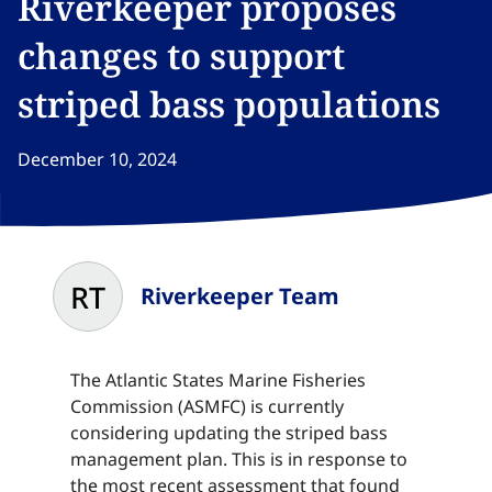
Riverkeeper proposes
changes to support
striped bass populations​​​​‌ ‍ ​‍​‍‌‍ ‌ ​‍‌‍‍‌‌‍‌ ‌‍‍‌‌‍ ‍​‍​‍​ ‍‍​‍​‍‌ ​ ‌‍​‌‌‍ ‍‌‍‍‌‌ ‌​‌ ‍‌​‍ ‍‌‍‍‌‌‍ ​‍​‍​‍ ​​‍​‍‌‍‍​‌ ​‍‌‍‌‌‌‍‌‍​‍​‍​ ‍‍​‍​‍‌‍‍​‌ ‌​‌ ‌​‌ ​​‌ ​ ​ ‍‍​‍ ​‍ ‌‍​ ‌‍ ‌‌ ​ ​‍ ‍‌‍ ‌‌‍​‌‌‍‍‌‌‍ ‍​‍ ‍​ ​‍​ ​​​ ​‍​ ‌​‌ ​‍‌‍‌‌‌‍‌​‌‍‌‌‌ ​ ‌‍‍‌‌‍‌ ‌‍ ‍​‍ ‍‌ ​‍‌‍‍‌‌ ‌‍‌‍‌‌‌ ​‍‌‍‍ ‌‍‌‌‌‍‌‌‌ ​​‌‍‌‌‌ ​‍​‍ ‍‌‍ ‌ ​‍‌‍‌ ​‍ ‌‍‍‌‌‍ ‍‌ ‌​‌‍‌‌‌‍ ‍‌ ‌​​‍ ‌‍‌‌‌‍‌​‌‍‍‌‌ ‌​​‍ ‌‍ ‌‌‍ ‌‍‌​‌‍‌‌​ ‌‌ ​​‌ ​‍‌‍‌‌‌ ​ ‌‍‌‌‌‍ ‍‌ ‌​‌‍​‌‌ ‌​‌‍‍‌‌‍ ‌‍ ‍​ ‍ ‌‍‍‌‌‍‌​​ ‌​ ‍​‌‍‌‍​ ‌‌‌‍‌​​ ​‍​ ​‌​ ​‍‌‍‌‍​‍ ‌​ ​​‌‍​‍​ ‍‌​ ​​​‍ ‌​ ‌​‌‍​ ‌‍‌‍​ ‍​​‍ ‌‌‍​‌‌‍‌‍​ ​​​ ​‍​‍ ‌​ ‌​‌‍‌​​ ‌ ​ ​‌‌‍​ ‌‍​ ‌‍​ ​ ​‌‌‍‌‌​ ‍‌​ ‌ ‌‍​‌​ ‍ ‌ ‌​‌ ‍‌‌ ​​‌‍‌‌​ ‌‌‍​‌‌ ​‍‌ ‌​‌‍‍‌‌‍​ ‌‍ ​‌‍‌‌​ ‍ ‌ ​​‌‍​‌‌ ‌​‌‍‍​​ ‌‌ ‌​‌‍‍‌‌ ‌​‌‍ ​‌‍‌‌​ ‌‍​‍‌‍​‌‌ ​ ‌‍‌‌‌‌‌‌‌ ​‍‌‍ ​​ ‌‌‍‍​‌ ‌​‌ ‌​‌ ​​‌ ​ ​‍‌‌​ ​ ‌​​‌​‍‌‌​ ​‍‌​‌‍​‍‌‌​ ​‍‌​‌‍‌‍​ ‌‍ ‌‌ ​ ​‍ ‍‌‍ ‌‌‍​‌‌‍‍‌‌‍ ‍​‍ ‍​ ​‍​ ​​​ ​‍​ ‌​‌ ​‍‌‍‌‌‌‍‌​‌‍‌‌‌ ​ ‌‍‍‌‌‍‌ ‌‍ ‍​‍ ‍‌ ​‍‌‍‍‌‌ ‌‍‌‍‌‌‌ ​‍‌‍‍ ‌‍‌‌‌‍‌‌‌ ​​‌‍‌‌‌ ​‍​‍ ‍‌‍ ‌ ​‍‌‍‌ ​‍‌‍‌‍‍‌‌‍‌​​ ‌​ ‍​‌‍‌‍​ ‌‌‌‍‌​​ ​‍​ ​‌​ ​‍‌‍‌‍​‍ ‌​ ​​‌‍​‍​ ‍‌​ ​​​‍ ‌​ ‌​‌‍​ ‌‍‌‍​ ‍​​‍ ‌‌‍​‌‌‍‌‍​ ​​​ ​‍​‍ ‌​ ‌​‌‍‌​​ ‌ ​ ​‌‌‍​ ‌‍​ ‌‍​ ​ ​‌‌‍‌‌​ ‍‌​ ‌ ‌‍​‌​‍‌‍‌ ‌​‌ ‍‌‌ ​​‌‍‌‌​ ‌‌‍​‌‌ ​‍‌ ‌​‌‍‍‌‌‍​ ‌‍ ​‌‍‌‌​‍‌‍‌ ​​‌‍​‌‌ ‌​‌‍‍​​ ‌‌ ‌​‌‍‍‌‌ ‌​‌‍ ​‌‍‌‌​‍‌‍‌ ​​‌‍‌‌‌ ​‍‌ ​ ‌ ​​‌‍‌‌‌‍​ ‌ ‌​‌‍‍‌‌ ‌‍‌‍‌‌​ ‌‌ ​​‌ ‌‌‌‍​‍‌‍ ​‌‍‍‌‌ ​ ‌‍‍​‌‍‌‌‌‍‌​​‍​‍‌ ‌
December 10, 2024
RT
Riverkeeper Team
The Atlantic States Marine Fisheries
Commission (ASMFC) is currently
considering updating the striped bass
management plan. This is in response to
the most recent assessment that found