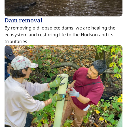
Dam removal​​​​‌ ‍ ​‍​‍‌‍ ‌ ​‍‌‍‍‌‌‍‌ ‌‍‍‌‌‍ ‍​‍​‍​ ‍‍​‍​‍‌ ​ ‌‍​‌‌‍ ‍‌‍‍‌‌ ‌​‌ ‍‌​‍ ‍‌‍‍‌‌‍ ​‍​‍​‍ ​​‍​‍‌‍‍​‌ ​‍‌‍‌‌‌‍‌‍​‍​‍​ ‍‍​‍​‍‌‍‍​‌ ‌​‌ ‌​‌ ​​‌ ​ ​ ‍‍​‍ ​‍ ‌‍​ ‌‍ ‌‌ ​ ​‍ ‍‌‍ ‌‌‍​‌‌‍‍‌‌‍ ‍​‍ ‍​ ​‍​ ​​​ ​‍​ ‌​‌ ​‍‌‍‌‌‌‍‌​‌‍‌‌‌ ​ ‌‍‍‌‌‍‌ ‌‍ ‍​‍ ‍‌ ​‍‌‍‍‌‌ ‌‍‌‍‌‌‌ ​‍‌‍‍ ‌‍‌‌‌‍‌‌‌ ​​‌‍‌‌‌ ​‍​‍ ‍‌‍ ‌ ​‍‌‍‌ ​‍ ‌‍‍‌‌‍ ‍‌ ‌​‌‍‌‌‌‍ ‍‌ ‌​​‍ ‌‍‌‌‌‍‌​‌‍‍‌‌ ‌​​‍ ‌‍ ‌‌‍ ‌‍‌​‌‍‌‌​ ‌‌ ​​‌ ​‍‌‍‌‌‌ ​ ‌‍‌‌‌‍ ‍‌ ‌​‌‍​‌‌ ‌​‌‍‍‌‌‍ ‌‍ ‍​ ‍ ‌‍‍‌‌‍‌​​ ‌​ ​ ‌‍‌‌‌‍‌‍‌‍‌​​ ​​​ ​ ​ ​‌​ ‌‌​‍ ‌​ ​‍​ ​​​ ‌​‌‍‌‍​‍ ‌​ ‌​​ ‌‌​ ​‌​ ​ ​‍ ‌​ ‍‌​ ‍​‌‍‌‍​ ‌‍​‍ ‌‌‍‌‍​ ‌‌​ ​‍‌‍‌​​ ‍‌​ ​‌​ ​ ​ ​ ‌‍​‍​ ‌‌‌‍‌‍​ ‍‌​ ‍ ‌ ‌​‌ ‍‌‌ ​​‌‍‌‌​ ‌‌‍​ ‌‍​‌‌‍ ‌‌ ​​‌‍​‌‌‍‍‌‌‍‌ ‌‍ ‍​ ‍ ‌ ​​‌‍​‌‌ ‌​‌‍‍​​ ‌‌ ‌​‌‍‍‌‌ ‌​‌‍ ​‌‍‌‌​ ‌‍​‍‌‍​‌‌ ​ ‌‍‌‌‌‌‌‌‌ ​‍‌‍ ​​ ‌‌‍‍​‌ ‌​‌ ‌​‌ ​​‌ ​ ​‍‌‌​ ​ ‌​​‌​‍‌‌​ ​‍‌​‌‍​‍‌‌​ ​‍‌​‌‍‌‍​ ‌‍ ‌‌ ​ ​‍ ‍‌‍ ‌‌‍​‌‌‍‍‌‌‍ ‍​‍ ‍​ ​‍​ ​​​ ​‍​ ‌​‌ ​‍‌‍‌‌‌‍‌​‌‍‌‌‌ ​ ‌‍‍‌‌‍‌ ‌‍ ‍​‍ ‍‌ ​‍‌‍‍‌‌ ‌‍‌‍‌‌‌ ​‍‌‍‍ ‌‍‌‌‌‍‌‌‌ ​​‌‍‌‌‌ ​‍​‍ ‍‌‍ ‌ ​‍‌‍‌ ​‍‌‍‌‍‍‌‌‍‌​​ ‌​ ​ ‌‍‌‌‌‍‌‍‌‍‌​​ ​​​ ​ ​ ​‌​ ‌‌​‍ ‌​ ​‍​ ​​​ ‌​‌‍‌‍​‍ ‌​ ‌​​ ‌‌​ ​‌​ ​ ​‍ ‌​ ‍‌​ ‍​‌‍‌‍​ ‌‍​‍ ‌‌‍‌‍​ ‌‌​ ​‍‌‍‌​​ ‍‌​ ​‌​ ​ ​ ​ ‌‍​‍​ ‌‌‌‍‌‍​ ‍‌​‍‌‍‌ ‌​‌ ‍‌‌ ​​‌‍‌‌​ ‌‌‍​ ‌‍​‌‌‍ ‌‌ ​​‌‍​‌‌‍‍‌‌‍‌ ‌‍ ‍​‍‌‍‌ ​​‌‍​‌‌ ‌​‌‍‍​​ ‌‌ ‌​‌‍‍‌‌ ‌​‌‍ ​‌‍‌‌​‍‌‍‌ ​​‌‍‌‌‌ ​‍‌ ​ ‌ ​​‌‍‌‌‌‍​ ‌ ‌​‌‍‍‌‌ ‌‍‌‍‌‌​ ‌‌ ​​‌ ‌‌‌‍​‍‌‍ ​‌‍‍‌‌ ​ ‌‍‍​‌‍‌‌‌‍‌​​‍​‍‌ ‌
By removing old, obsolete dams, we are healing the
ecosystem and restoring life to the Hudson and its
tributaries ​​​​‌ ‍ ​‍​‍‌‍ ‌ ​‍‌‍‍‌‌‍‌ ‌‍‍‌‌‍ ‍​‍​‍​ ‍‍​‍​‍‌ ​ ‌‍​‌‌‍ ‍‌‍‍‌‌ ‌​‌ ‍‌​‍ ‍‌‍‍‌‌‍ ​‍​‍​‍ ​​‍​‍‌‍‍​‌ ​‍‌‍‌‌‌‍‌‍​‍​‍​ ‍‍​‍​‍‌‍‍​‌ ‌​‌ ‌​‌ ​​‌ ​ ​ ‍‍​‍ ​‍ ‌‍​ ‌‍ ‌‌ ​ ​‍ ‍‌‍ ‌‌‍​‌‌‍‍‌‌‍ ‍​‍ ‍​ ​‍​ ​​​ ​‍​ ‌​‌ ​‍‌‍‌‌‌‍‌​‌‍‌‌‌ ​ ‌‍‍‌‌‍‌ ‌‍ ‍​‍ ‍‌ ​‍‌‍‍‌‌ ‌‍‌‍‌‌‌ ​‍‌‍‍ ‌‍‌‌‌‍‌‌‌ ​​‌‍‌‌‌ ​‍​‍ ‍‌‍ ‌ ​‍‌‍‌ ​‍ ‌‍‍‌‌‍ ‍‌ ‌​‌‍‌‌‌‍ ‍‌ ‌​​‍ ‌‍‌‌‌‍‌​‌‍‍‌‌ ‌​​‍ ‌‍ ‌‌‍ ‌‍‌​‌‍‌‌​ ‌‌ ​​‌ ​‍‌‍‌‌‌ ​ ‌‍‌‌‌‍ ‍‌ ‌​‌‍​‌‌ ‌​‌‍‍‌‌‍ ‌‍ ‍​ ‍ ‌‍‍‌‌‍‌​​ ‌​ ​ ‌‍‌‌‌‍‌‍‌‍‌​​ ​​​ ​ ​ ​‌​ ‌‌​‍ ‌​ ​‍​ ​​​ ‌​‌‍‌‍​‍ ‌​ ‌​​ ‌‌​ ​‌​ ​ ​‍ ‌​ ‍‌​ ‍​‌‍‌‍​ ‌‍​‍ ‌‌‍‌‍​ ‌‌​ ​‍‌‍‌​​ ‍‌​ ​‌​ ​ ​ ​ ‌‍​‍​ ‌‌‌‍‌‍​ ‍‌​ ‍ ‌ ‌​‌ ‍‌‌ ​​‌‍‌‌​ ‌‌‍​ ‌‍​‌‌‍ ‌‌ ​​‌‍​‌‌‍‍‌‌‍‌ ‌‍ ‍​ ‍ ‌ ​​‌‍​‌‌ ‌​‌‍‍​​ ‌‌ ​ ‌‍‍​‌‍ ‌ ​‍‌ ‌​‌​‌​‌‍‌‌‌ ​ ‌‍​ ‌ ​‍‌‍‍‌‌ ​​‌ ‌​‌‍‍‌‌‍ ‌‍ ‍​ ‌‍​‍‌‍​‌‌ ​ ‌‍‌‌‌‌‌‌‌ ​‍‌‍ ​​ ‌‌‍‍​‌ ‌​‌ ‌​‌ ​​‌ ​ ​‍‌‌​ ​ ‌​​‌​‍‌‌​ ​‍‌​‌‍​‍‌‌​ ​‍‌​‌‍‌‍​ ‌‍ ‌‌ ​ ​‍ ‍‌‍ ‌‌‍​‌‌‍‍‌‌‍ ‍​‍ ‍​ ​‍​ ​​​ ​‍​ ‌​‌ ​‍‌‍‌‌‌‍‌​‌‍‌‌‌ ​ ‌‍‍‌‌‍‌ ‌‍ ‍​‍ ‍‌ ​‍‌‍‍‌‌ ‌‍‌‍‌‌‌ ​‍‌‍‍ ‌‍‌‌‌‍‌‌‌ ​​‌‍‌‌‌ ​‍​‍ ‍‌‍ ‌ ​‍‌‍‌ ​‍‌‍‌‍‍‌‌‍‌​​ ‌​ ​ ‌‍‌‌‌‍‌‍‌‍‌​​ ​​​ ​ ​ ​‌​ ‌‌​‍ ‌​ ​‍​ ​​​ ‌​‌‍‌‍​‍ ‌​ ‌​​ ‌‌​ ​‌​ ​ ​‍ ‌​ ‍‌​ ‍​‌‍‌‍​ ‌‍​‍ ‌‌‍‌‍​ ‌‌​ ​‍‌‍‌​​ ‍‌​ ​‌​ ​ ​ ​ ‌‍​‍​ ‌‌‌‍‌‍​ ‍‌​‍‌‍‌ ‌​‌ ‍‌‌ ​​‌‍‌‌​ ‌‌‍​ ‌‍​‌‌‍ ‌‌ ​​‌‍​‌‌‍‍‌‌‍‌ ‌‍ ‍​‍‌‍‌ ​​‌‍​‌‌ ‌​‌‍‍​​ ‌‌ ​ ‌‍‍​‌‍ ‌ ​‍‌ ‌​‌​‌​‌‍‌‌‌ ​ ‌‍​ ‌ ​‍‌‍‍‌‌ ​​‌ ‌​‌‍‍‌‌‍ ‌‍ ‍​‍‌‍‌ ​​‌‍‌‌‌ ​‍‌ ​ ‌ ​​‌‍‌‌‌‍​ ‌ ‌​‌‍‍‌‌ ‌‍‌‍‌‌​ ‌‌ ​​‌ ‌‌‌‍​‍‌‍ ​‌‍‍‌‌ ​ ‌‍‍​‌‍‌‌‌‍‌​​‍​‍‌ ‌