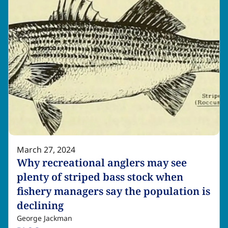
March 27, 2024
Why recreational anglers may see
plenty of striped bass stock when
fishery managers say the population is
declining​​​​‌ ‍ ​‍​‍‌‍ ‌ ​‍‌‍‍‌‌‍‌ ‌‍‍‌‌‍ ‍​‍​‍​ ‍‍​‍​‍‌ ​ ‌‍​‌‌‍ ‍‌‍‍‌‌ ‌​‌ ‍‌​‍ ‍‌‍‍‌‌‍ ​‍​‍​‍ ​​‍​‍‌‍‍​‌ ​‍‌‍‌‌‌‍‌‍​‍​‍​ ‍‍​‍​‍‌‍‍​‌ ‌​‌ ‌​‌ ​​‌ ​ ​ ‍‍​‍ ​‍ ‌‍​ ‌‍ ‌‌ ​ ​‍ ‍‌‍ ‌‌‍​‌‌‍‍‌‌‍ ‍​‍ ‍​ ​‍​ ​​​ ​‍​ ‌​‌ ​‍‌‍‌‌‌‍‌​‌‍‌‌‌ ​ ‌‍‍‌‌‍‌ ‌‍ ‍​‍ ‍‌ ​‍‌‍‍‌‌ ‌‍‌‍‌‌‌ ​‍‌‍‍ ‌‍‌‌‌‍‌‌‌ ​​‌‍‌‌‌ ​‍​‍ ‍‌‍ ‌ ​‍‌‍‌ ​‍ ‌‍‍‌‌‍ ‍‌ ‌​‌‍‌‌‌‍ ‍‌ ‌​​‍ ‌‍‌‌‌‍‌​‌‍‍‌‌ ‌​​‍ ‌‍ ‌‌‍ ‌‍‌​‌‍‌‌​ ‌‌ ​​‌ ​‍‌‍‌‌‌ ​ ‌‍‌‌‌‍ ‍‌ ‌​‌‍​‌‌ ‌​‌‍‍‌‌‍ ‌‍ ‍​ ‍ ‌‍‍‌‌‍‌​​ ‌‌‍‌‌‌‍‌‍‌‍​‍​ ​‌​ ‌‍​ ‌​‌‍‌‌​ ‌ ​‍ ‌​ ​‌​ ‌ ​ ‍​​ ‍​​‍ ‌​ ‌​‌‍​‌​ ​ ​ ​‍​‍ ‌‌‍​‍‌‍​‍‌‍‌​‌‍​‌​‍ ‌​ ‍​​ ​​‌‍‌​‌‍​‌‌‍‌‌‌‍‌​‌‍​‌‌‍‌​‌‍​ ‌‍‌‍‌‍‌​‌‍​ ​ ‍ ‌ ‌​‌ ‍‌‌ ​​‌‍‌‌​ ‌‌‍​‌‌ ​‍‌ ‌​‌‍‍‌‌‍​ ‌‍ ​‌‍‌‌​ ‍ ‌ ​​‌‍​‌‌ ‌​‌‍‍​​ ‌‌ ‌​‌‍‍‌‌ ‌​‌‍ ​‌‍‌‌​ ‌‍​‍‌‍​‌‌ ​ ‌‍‌‌‌‌‌‌‌ ​‍‌‍ ​​ ‌‌‍‍​‌ ‌​‌ ‌​‌ ​​‌ ​ ​‍‌‌​ ​ ‌​​‌​‍‌‌​ ​‍‌​‌‍​‍‌‌​ ​‍‌​‌‍‌‍​ ‌‍ ‌‌ ​ ​‍ ‍‌‍ ‌‌‍​‌‌‍‍‌‌‍ ‍​‍ ‍​ ​‍​ ​​​ ​‍​ ‌​‌ ​‍‌‍‌‌‌‍‌​‌‍‌‌‌ ​ ‌‍‍‌‌‍‌ ‌‍ ‍​‍ ‍‌ ​‍‌‍‍‌‌ ‌‍‌‍‌‌‌ ​‍‌‍‍ ‌‍‌‌‌‍‌‌‌ ​​‌‍‌‌‌ ​‍​‍ ‍‌‍ ‌ ​‍‌‍‌ ​‍‌‍‌‍‍‌‌‍‌​​ ‌‌‍‌‌‌‍‌‍‌‍​‍​ ​‌​ ‌‍​ ‌​‌‍‌‌​ ‌ ​‍ ‌​ ​‌​ ‌ ​ ‍​​ ‍​​‍ ‌​ ‌​‌‍​‌​ ​ ​ ​‍​‍ ‌‌‍​‍‌‍​‍‌‍‌​‌‍​‌​‍ ‌​ ‍​​ ​​‌‍‌​‌‍​‌‌‍‌‌‌‍‌​‌‍​‌‌‍‌​‌‍​ ‌‍‌‍‌‍‌​‌‍​ ​‍‌‍‌ ‌​‌ ‍‌‌ ​​‌‍‌‌​ ‌‌‍​‌‌ ​‍‌ ‌​‌‍‍‌‌‍​ ‌‍ ​‌‍‌‌​‍‌‍‌ ​​‌‍​‌‌ ‌​‌‍‍​​ ‌‌ ‌​‌‍‍‌‌ ‌​‌‍ ​‌‍‌‌​‍‌‍‌ ​​‌‍‌‌‌ ​‍‌ ​ ‌ ​​‌‍‌‌‌‍​ ‌ ‌​‌‍‍‌‌ ‌‍‌‍‌‌​ ‌‌ ​​‌ ‌‌‌‍​‍‌‍ ​‌‍‍‌‌ ​ ‌‍‍​‌‍‌‌‌‍‌​​‍​‍‌ ‌
George Jackman