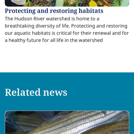
Protecting and restoring habitats​​​​‌ ‍ ​‍​‍‌‍ ‌ ​‍‌‍‍‌‌‍‌ ‌‍‍‌‌‍ ‍​‍​‍​ ‍‍​‍​‍‌ ​ ‌‍​‌‌‍ ‍‌‍‍‌‌ ‌​‌ ‍‌​‍ ‍‌‍‍‌‌‍ ​‍​‍​‍ ​​‍​‍‌‍‍​‌ ​‍‌‍‌‌‌‍‌‍​‍​‍​ ‍‍​‍​‍‌‍‍​‌ ‌​‌ ‌​‌ ​​‌ ​ ​ ‍‍​‍ ​‍ ‌‍​ ‌‍ ‌‌ ​ ​‍ ‍‌‍ ‌‌‍​‌‌‍‍‌‌‍ ‍​‍ ‍​ ​‍​ ​​​ ​‍​ ‌​‌ ​‍‌‍‌‌‌‍‌​‌‍‌‌‌ ​ ‌‍‍‌‌‍‌ ‌‍ ‍​‍ ‍‌ ​‍‌‍‍‌‌ ‌‍‌‍‌‌‌ ​‍‌‍‍ ‌‍‌‌‌‍‌‌‌ ​​‌‍‌‌‌ ​‍​‍ ‍‌‍ ‌ ​‍‌‍‌ ​‍ ‌‍‍‌‌‍ ‍‌ ‌​‌‍‌‌‌‍ ‍‌ ‌​​‍ ‌‍‌‌‌‍‌​‌‍‍‌‌ ‌​​‍ ‌‍ ‌‌‍ ‌‍‌​‌‍‌‌​ ‌‌ ​​‌ ​‍‌‍‌‌‌ ​ ‌‍‌‌‌‍ ‍‌ ‌​‌‍​‌‌ ‌​‌‍‍‌‌‍ ‌‍ ‍​ ‍ ‌‍‍‌‌‍‌​​ ‌‌‍​‌​ ‌‌‌‍​‍​ ​​​ ​​​ ​‍‌‍​‍‌‍​ ​‍ ‌‌‍​‍​ ‍​‌‍​‌​ ​‍​‍ ‌​ ‌​‌‍‌‍‌‍​‌​ ‍​​‍ ‌‌‍​‌​ ‌ ​ ​​​ ‌‍​‍ ‌‌‍‌‌‌‍​‌‌‍​ ​ ‍‌‌‍‌‌‌‍‌‌​ ‍‌​ ‌ ‌‍​‌​ ​‌​ ‌ ‌‍‌‍​ ‍ ‌ ‌​‌ ‍‌‌ ​​‌‍‌‌​ ‌‌‍​ ‌‍​‌‌‍ ‌‌ ​​‌‍​‌‌‍‍‌‌‍‌ ‌‍ ‍​ ‍ ‌ ​​‌‍​‌‌ ‌​‌‍‍​​ ‌‌ ‌​‌‍‍‌‌ ‌​‌‍ ​‌‍‌‌​ ‌‍​‍‌‍​‌‌ ​ ‌‍‌‌‌‌‌‌‌ ​‍‌‍ ​​ ‌‌‍‍​‌ ‌​‌ ‌​‌ ​​‌ ​ ​‍‌‌​ ​ ‌​​‌​‍‌‌​ ​‍‌​‌‍​‍‌‌​ ​‍‌​‌‍‌‍​ ‌‍ ‌‌ ​ ​‍ ‍‌‍ ‌‌‍​‌‌‍‍‌‌‍ ‍​‍ ‍​ ​‍​ ​​​ ​‍​ ‌​‌ ​‍‌‍‌‌‌‍‌​‌‍‌‌‌ ​ ‌‍‍‌‌‍‌ ‌‍ ‍​‍ ‍‌ ​‍‌‍‍‌‌ ‌‍‌‍‌‌‌ ​‍‌‍‍ ‌‍‌‌‌‍‌‌‌ ​​‌‍‌‌‌ ​‍​‍ ‍‌‍ ‌ ​‍‌‍‌ ​‍‌‍‌‍‍‌‌‍‌​​ ‌‌‍​‌​ ‌‌‌‍​‍​ ​​​ ​​​ ​‍‌‍​‍‌‍​ ​‍ ‌‌‍​‍​ ‍​‌‍​‌​ ​‍​‍ ‌​ ‌​‌‍‌‍‌‍​‌​ ‍​​‍ ‌‌‍​‌​ ‌ ​ ​​​ ‌‍​‍ ‌‌‍‌‌‌‍​‌‌‍​ ​ ‍‌‌‍‌‌‌‍‌‌​ ‍‌​ ‌ ‌‍​‌​ ​‌​ ‌ ‌‍‌‍​‍‌‍‌ ‌​‌ ‍‌‌ ​​‌‍‌‌​ ‌‌‍​ ‌‍​‌‌‍ ‌‌ ​​‌‍​‌‌‍‍‌‌‍‌ ‌‍ ‍​‍‌‍‌ ​​‌‍​‌‌ ‌​‌‍‍​​ ‌‌ ‌​‌‍‍‌‌ ‌​‌‍ ​‌‍‌‌​‍‌‍‌ ​​‌‍‌‌‌ ​‍‌ ​ ‌ ​​‌‍‌‌‌‍​ ‌ ‌​‌‍‍‌‌ ‌‍‌‍‌‌​ ‌‌ ​​‌ ‌‌‌‍​‍‌‍ ​‌‍‍‌‌ ​ ‌‍‍​‌‍‌‌‌‍‌​​‍​‍‌ ‌
The Hudson River watershed is home to a
breathtaking diversity of life. Protecting and restoring
our aquatic habitats is critical for their renewal and for
a healthy future for all life in the watershed ​​​​‌ ‍ ​‍​‍‌‍ ‌ ​‍‌‍‍‌‌‍‌ ‌‍‍‌‌‍ ‍​‍​‍​ ‍‍​‍​‍‌ ​ ‌‍​‌‌‍ ‍‌‍‍‌‌ ‌​‌ ‍‌​‍ ‍‌‍‍‌‌‍ ​‍​‍​‍ ​​‍​‍‌‍‍​‌ ​‍‌‍‌‌‌‍‌‍​‍​‍​ ‍‍​‍​‍‌‍‍​‌ ‌​‌ ‌​‌ ​​‌ ​ ​ ‍‍​‍ ​‍ ‌‍​ ‌‍ ‌‌ ​ ​‍ ‍‌‍ ‌‌‍​‌‌‍‍‌‌‍ ‍​‍ ‍​ ​‍​ ​​​ ​‍​ ‌​‌ ​‍‌‍‌‌‌‍‌​‌‍‌‌‌ ​ ‌‍‍‌‌‍‌ ‌‍ ‍​‍ ‍‌ ​‍‌‍‍‌‌ ‌‍‌‍‌‌‌ ​‍‌‍‍ ‌‍‌‌‌‍‌‌‌ ​​‌‍‌‌‌ ​‍​‍ ‍‌‍ ‌ ​‍‌‍‌ ​‍ ‌‍‍‌‌‍ ‍‌ ‌​‌‍‌‌‌‍ ‍‌ ‌​​‍ ‌‍‌‌‌‍‌​‌‍‍‌‌ ‌​​‍ ‌‍ ‌‌‍ ‌‍‌​‌‍‌‌​ ‌‌ ​​‌ ​‍‌‍‌‌‌ ​ ‌‍‌‌‌‍ ‍‌ ‌​‌‍​‌‌ ‌​‌‍‍‌‌‍ ‌‍ ‍​ ‍ ‌‍‍‌‌‍‌​​ ‌‌‍​‌​ ‌‌‌‍​‍​ ​​​ ​​​ ​‍‌‍​‍‌‍​ ​‍ ‌‌‍​‍​ ‍​‌‍​‌​ ​‍​‍ ‌​ ‌​‌‍‌‍‌‍​‌​ ‍​​‍ ‌‌‍​‌​ ‌ ​ ​​​ ‌‍​‍ ‌‌‍‌‌‌‍​‌‌‍​ ​ ‍‌‌‍‌‌‌‍‌‌​ ‍‌​ ‌ ‌‍​‌​ ​‌​ ‌ ‌‍‌‍​ ‍ ‌ ‌​‌ ‍‌‌ ​​‌‍‌‌​ ‌‌‍​ ‌‍​‌‌‍ ‌‌ ​​‌‍​‌‌‍‍‌‌‍‌ ‌‍ ‍​ ‍ ‌ ​​‌‍​‌‌ ‌​‌‍‍​​ ‌‌ ​ ‌‍‍​‌‍ ‌ ​‍‌ ‌​‌​‌​‌‍‌‌‌ ​ ‌‍​ ‌ ​‍‌‍‍‌‌ ​​‌ ‌​‌‍‍‌‌‍ ‌‍ ‍​ ‌‍​‍‌‍​‌‌ ​ ‌‍‌‌‌‌‌‌‌ ​‍‌‍ ​​ ‌‌‍‍​‌ ‌​‌ ‌​‌ ​​‌ ​ ​‍‌‌​ ​ ‌​​‌​‍‌‌​ ​‍‌​‌‍​‍‌‌​ ​‍‌​‌‍‌‍​ ‌‍ ‌‌ ​ ​‍ ‍‌‍ ‌‌‍​‌‌‍‍‌‌‍ ‍​‍ ‍​ ​‍​ ​​​ ​‍​ ‌​‌ ​‍‌‍‌‌‌‍‌​‌‍‌‌‌ ​ ‌‍‍‌‌‍‌ ‌‍ ‍​‍ ‍‌ ​‍‌‍‍‌‌ ‌‍‌‍‌‌‌ ​‍‌‍‍ ‌‍‌‌‌‍‌‌‌ ​​‌‍‌‌‌ ​‍​‍ ‍‌‍ ‌ ​‍‌‍‌ ​‍‌‍‌‍‍‌‌‍‌​​ ‌‌‍​‌​ ‌‌‌‍​‍​ ​​​ ​​​ ​‍‌‍​‍‌‍​ ​‍ ‌‌‍​‍​ ‍​‌‍​‌​ ​‍​‍ ‌​ ‌​‌‍‌‍‌‍​‌​ ‍​​‍ ‌‌‍​‌​ ‌ ​ ​​​ ‌‍​‍ ‌‌‍‌‌‌‍​‌‌‍​ ​ ‍‌‌‍‌‌‌‍‌‌​ ‍‌​ ‌ ‌‍​‌​ ​‌​ ‌ ‌‍‌‍​‍‌‍‌ ‌​‌ ‍‌‌ ​​‌‍‌‌​ ‌‌‍​ ‌‍​‌‌‍ ‌‌ ​​‌‍​‌‌‍‍‌‌‍‌ ‌‍ ‍​‍‌‍‌ ​​‌‍​‌‌ ‌​‌‍‍​​ ‌‌ ​ ‌‍‍​‌‍ ‌ ​‍‌ ‌​‌​‌​‌‍‌‌‌ ​ ‌‍​ ‌ ​‍‌‍‍‌‌ ​​‌ ‌​‌‍‍‌‌‍ ‌‍ ‍​‍‌‍‌ ​​‌‍‌‌‌ ​‍‌ ​ ‌ ​​‌‍‌‌‌‍​ ‌ ‌​‌‍‍‌‌ ‌‍‌‍‌‌​ ‌‌ ​​‌ ‌‌‌‍​‍‌‍ ​‌‍‍‌‌ ​ ‌‍‍​‌‍‌‌‌‍‌​​‍​‍‌ ‌
Related news