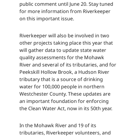
public comment until June 20. Stay tuned
for more information from Riverkeeper
on this important issue.​​​​‌ ‍ ​‍​‍‌‍ ‌ ​‍‌‍‍‌‌‍‌ ‌‍‍‌‌‍ ‍​‍​‍​ ‍‍​‍​‍‌ ​ ‌‍​‌‌‍ ‍‌‍‍‌‌ ‌​‌ ‍‌​‍ ‍‌‍‍‌‌‍ ​‍​‍​‍ ​​‍​‍‌‍‍​‌ ​‍‌‍‌‌‌‍‌‍​‍​‍​ ‍‍​‍​‍‌‍‍​‌ ‌​‌ ‌​‌ ​​‌ ​ ​ ‍‍​‍ ​‍ ‌‍​ ‌‍ ‌‌ ​ ​‍ ‍‌‍ ‌‌‍​‌‌‍‍‌‌‍ ‍​‍ ‍​ ​‍​ ​​​ ​‍​ ‌​‌ ​‍‌‍‌‌‌‍‌​‌‍‌‌‌ ​ ‌‍‍‌‌‍‌ ‌‍ ‍​‍ ‍‌ ​‍‌‍‍‌‌ ‌‍‌‍‌‌‌ ​‍‌‍‍ ‌‍‌‌‌‍‌‌‌ ​​‌‍‌‌‌ ​‍​‍ ‍‌‍ ‌ ​‍‌‍‌ ​‍ ‌‍‍‌‌‍ ‍‌ ‌​‌‍‌‌‌‍ ‍‌ ‌​​‍ ‌‍‌‌‌‍‌​‌‍‍‌‌ ‌​​‍ ‌‍ ‌‌‍ ‌‍‌​‌‍‌‌​ ‌‌ ​​‌ ​‍‌‍‌‌‌ ​ ‌‍‌‌‌‍ ‍‌ ‌​‌‍​‌‌ ‌​‌‍‍‌‌‍ ‌‍ ‍​ ‍ ‌‍‍‌‌‍‌​​ ‌​ ​‌‌‍​ ‌‍​‍‌‍​‌​ ‍​‌‍‌​​ ​​​ ‌‌​‍ ‌​ ​‍​ ​​​ ‌ ‌‍​‌​‍ ‌​ ‌​​ ​‌‌‍‌​​ ‌​​‍ ‌​ ‍‌‌‍‌‌​ ‌​​ ‌ ​‍ ‌​ ​‍‌‍​‍​ ‌‍‌‍‌‌​ ‌ ‌‍​‍​ ‌‌​ ‌ ‌‍‌‌​ ​​​ ​​​ ‌​​ ‍ ‌ ‌​‌ ‍‌‌ ​​‌‍‌‌​ ‌‌‍​‌‌ ​‍‌ ‌​‌‍‍‌‌‍​ ‌‍ ​‌‍‌‌​ ‍ ‌ ​​‌‍​‌‌ ‌​‌‍‍​​ ‌‌‍​ ‌‍ ‌‍ ‍‌ ‌​‌‍‌‌‌‍ ‍‌ ‌​​‍‌‌​ ‌‌‌​​‍‌‌ ‌‍‍ ‌‍‌‌‌ ‍‌​‍‌‌​ ​ ‌​‌​​‍‌‌​ ​ ‌​‌​​‍‌‌​ ​‍​ ​‍​ ‍‌‌‍​‍​ ‌‍​ ​‌‌‍​ ​ ‌​‌‍​ ​ ​‍​ ‌‍​ ‌ ​ ‍‌‌‍‌‍​‍‌‌​ ​‍​ ​‍​‍‌‌​ ‌‌‌​‌​​‍ ‍‌‍​ ‌‍‍​‌‍‍‌‌‍ ​‌‍‌​‌ ​‍‌‍‌‌‌‍ ‍​‍‌‌​ ‌‌‌​​‍‌‌ ‌‍‍ ‌‍‌‌‌ ‍‌​‍‌‌​ ​ ‌​‌​​‍‌‌​ ​ ‌​‌​​‍‌‌​ ​‍​ ​‍​ ‍‌‌‍​‍​ ‌‍​ ​‌‌‍​ ​ ‌​‌‍​ ​ ​‍​ ‌‍​ ‌ ​ ‍‌‌‍‌‍​ ​‍​‍‌‌​ ​‍​ ​‍​‍‌‌​ ‌‌‌​‌​​‍ ‍‌ ‌​‌‍‌‌‌ ‍​‌ ‌​​ ‌‍​‍‌‍​‌‌ ​ ‌‍‌‌‌‌‌‌‌ ​‍‌‍ ​​ ‌‌‍‍​‌ ‌​‌ ‌​‌ ​​‌ ​ ​‍‌‌​ ​ ‌​​‌​‍‌‌​ ​‍‌​‌‍​‍‌‌​ ​‍‌​‌‍‌‍​ ‌‍ ‌‌ ​ ​‍ ‍‌‍ ‌‌‍​‌‌‍‍‌‌‍ ‍​‍ ‍​ ​‍​ ​​​ ​‍​ ‌​‌ ​‍‌‍‌‌‌‍‌​‌‍‌‌‌ ​ ‌‍‍‌‌‍‌ ‌‍ ‍​‍ ‍‌ ​‍‌‍‍‌‌ ‌‍‌‍‌‌‌ ​‍‌‍‍ ‌‍‌‌‌‍‌‌‌ ​​‌‍‌‌‌ ​‍​‍ ‍‌‍ ‌ ​‍‌‍‌ ​‍‌‍‌‍‍‌‌‍‌​​ ‌​ ​‌‌‍​ ‌‍​‍‌‍​‌​ ‍​‌‍‌​​ ​​​ ‌‌​‍ ‌​ ​‍​ ​​​ ‌ ‌‍​‌​‍ ‌​ ‌​​ ​‌‌‍‌​​ ‌​​‍ ‌​ ‍‌‌‍‌‌​ ‌​​ ‌ ​‍ ‌​ ​‍‌‍​‍​ ‌‍‌‍‌‌​ ‌ ‌‍​‍​ ‌‌​ ‌ ‌‍‌‌​ ​​​ ​​​ ‌​​‍‌‍‌ ‌​‌ ‍‌‌ ​​‌‍‌‌​ ‌‌‍​‌‌ ​‍‌ ‌​‌‍‍‌‌‍​ ‌‍ ​‌‍‌‌​‍‌‍‌ ​​‌‍​‌‌ ‌​‌‍‍​​ ‌‌‍​ ‌‍ ‌‍ ‍‌ ‌​‌‍‌‌‌‍ ‍‌ ‌​​‍‌‌​ ‌‌‌​​‍‌‌ ‌‍‍ ‌‍‌‌‌ ‍‌​‍‌‌​ ​ ‌​‌​​‍‌‌​ ​ ‌​‌​​‍‌‌​ ​‍​ ​‍​ ‍‌‌‍​‍​ ‌‍​ ​‌‌‍​ ​ ‌​‌‍​ ​ ​‍​ ‌‍​ ‌ ​ ‍‌‌‍‌‍​‍‌‌​ ​‍​ ​‍​‍‌‌​ ‌‌‌​‌​​‍ ‍‌‍​ ‌‍‍​‌‍‍‌‌‍ ​‌‍‌​‌ ​‍‌‍‌‌‌‍ ‍​‍‌‌​ ‌‌‌​​‍‌‌ ‌‍‍ ‌‍‌‌‌ ‍‌​‍‌‌​ ​ ‌​‌​​‍‌‌​ ​ ‌​‌​​‍‌‌​ ​‍​ ​‍​ ‍‌‌‍​‍​ ‌‍​ ​‌‌‍​ ​ ‌​‌‍​ ​ ​‍​ ‌‍​ ‌ ​ ‍‌‌‍‌‍​ ​‍​‍‌‌​ ​‍​ ​‍​‍‌‌​ ‌‌‌​‌​​‍ ‍‌ ‌​‌‍‌‌‌ ‍​‌ ‌​​‍‌‍‌ ​​‌‍‌‌‌ ​‍‌ ​ ‌ ​​‌‍‌‌‌‍​ ‌ ‌​‌‍‍‌‌ ‌‍‌‍‌‌​ ‌‌ ​​‌ ‌‌‌‍​‍‌‍ ​‌‍‍‌‌ ​ ‌‍‍​‌‍‌‌‌‍‌​​‍​‍‌ ‌
Riverkeeper will also be involved in two
other projects taking place this year that
will gather data to update state water
quality assessments for the Mohawk
River and several of its tributaries, and for
Peekskill Hollow Brook, a Hudson River
tributary that is a source of drinking
water for 100,000 people in northern
Westchester County. These updates are
an important foundation for enforcing
the Clean Water Act, now in its 50th year.​​​​‌ ‍ ​‍​‍‌‍ ‌ ​‍‌‍‍‌‌‍‌ ‌‍‍‌‌‍ ‍​‍​‍​ ‍‍​‍​‍‌ ​ ‌‍​‌‌‍ ‍‌‍‍‌‌ ‌​‌ ‍‌​‍ ‍‌‍‍‌‌‍ ​‍​‍​‍ ​​‍​‍‌‍‍​‌ ​‍‌‍‌‌‌‍‌‍​‍​‍​ ‍‍​‍​‍‌‍‍​‌ ‌​‌ ‌​‌ ​​‌ ​ ​ ‍‍​‍ ​‍ ‌‍​ ‌‍ ‌‌ ​ ​‍ ‍‌‍ ‌‌‍​‌‌‍‍‌‌‍ ‍​‍ ‍​ ​‍​ ​​​ ​‍​ ‌​‌ ​‍‌‍‌‌‌‍‌​‌‍‌‌‌ ​ ‌‍‍‌‌‍‌ ‌‍ ‍​‍ ‍‌ ​‍‌‍‍‌‌ ‌‍‌‍‌‌‌ ​‍‌‍‍ ‌‍‌‌‌‍‌‌‌ ​​‌‍‌‌‌ ​‍​‍ ‍‌‍ ‌ ​‍‌‍‌ ​‍ ‌‍‍‌‌‍ ‍‌ ‌​‌‍‌‌‌‍ ‍‌ ‌​​‍ ‌‍‌‌‌‍‌​‌‍‍‌‌ ‌​​‍ ‌‍ ‌‌‍ ‌‍‌​‌‍‌‌​ ‌‌ ​​‌ ​‍‌‍‌‌‌ ​ ‌‍‌‌‌‍ ‍‌ ‌​‌‍​‌‌ ‌​‌‍‍‌‌‍ ‌‍ ‍​ ‍ ‌‍‍‌‌‍‌​​ ‌​ ​‌‌‍​ ‌‍​‍‌‍​‌​ ‍​‌‍‌​​ ​​​ ‌‌​‍ ‌​ ​‍​ ​​​ ‌ ‌‍​‌​‍ ‌​ ‌​​ ​‌‌‍‌​​ ‌​​‍ ‌​ ‍‌‌‍‌‌​ ‌​​ ‌ ​‍ ‌​ ​‍‌‍​‍​ ‌‍‌‍‌‌​ ‌ ‌‍​‍​ ‌‌​ ‌ ‌‍‌‌​ ​​​ ​​​ ‌​​ ‍ ‌ ‌​‌ ‍‌‌ ​​‌‍‌‌​ ‌‌‍​‌‌ ​‍‌ ‌​‌‍‍‌‌‍​ ‌‍ ​‌‍‌‌​ ‍ ‌ ​​‌‍​‌‌ ‌​‌‍‍​​ ‌‌‍​ ‌‍ ‌‍ ‍‌ ‌​‌‍‌‌‌‍ ‍‌ ‌​​‍‌‌​ ‌‌‌​​‍‌‌ ‌‍‍ ‌‍‌‌‌ ‍‌​‍‌‌​ ​ ‌​‌​​‍‌‌​ ​ ‌​‌​​‍‌‌​ ​‍​ ​‍​ ​​​ ‌ ‌‍‌‌​ ‌​​ ‍‌​ ‍​‌‍​‌​ ​‌‌‍‌‌‌‍​‌​ ‌ ‌‍‌​​‍‌‌​ ​‍​ ​‍​‍‌‌​ ‌‌‌​‌​​‍ ‍‌‍​ ‌‍‍​‌‍‍‌‌‍ ​‌‍‌​‌ ​‍‌‍‌‌‌‍ ‍​‍‌‌​ ‌‌‌​​‍‌‌ ‌‍‍ ‌‍‌‌‌ ‍‌​‍‌‌​ ​ ‌​‌​​‍‌‌​ ​ ‌​‌​​‍‌‌​ ​‍​ ​‍​ ​​​ ‌ ‌‍‌‌​ ‌​​ ‍‌​ ‍​‌‍​‌​ ​‌‌‍‌‌‌‍​‌​ ‌ ‌‍‌​​ ​​​‍‌‌​ ​‍​ ​‍​‍‌‌​ ‌‌‌​‌​​‍ ‍‌ ‌​‌‍‌‌‌ ‍​‌ ‌​​ ‌‍​‍‌‍​‌‌ ​ ‌‍‌‌‌‌‌‌‌ ​‍‌‍ ​​ ‌‌‍‍​‌ ‌​‌ ‌​‌ ​​‌ ​ ​‍‌‌​ ​ ‌​​‌​‍‌‌​ ​‍‌​‌‍​‍‌‌​ ​‍‌​‌‍‌‍​ ‌‍ ‌‌ ​ ​‍ ‍‌‍ ‌‌‍​‌‌‍‍‌‌‍ ‍​‍ ‍​ ​‍​ ​​​ ​‍​ ‌​‌ ​‍‌‍‌‌‌‍‌​‌‍‌‌‌ ​ ‌‍‍‌‌‍‌ ‌‍ ‍​‍ ‍‌ ​‍‌‍‍‌‌ ‌‍‌‍‌‌‌ ​‍‌‍‍ ‌‍‌‌‌‍‌‌‌ ​​‌‍‌‌‌ ​‍​‍ ‍‌‍ ‌ ​‍‌‍‌ ​‍‌‍‌‍‍‌‌‍‌​​ ‌​ ​‌‌‍​ ‌‍​‍‌‍​‌​ ‍​‌‍‌​​ ​​​ ‌‌​‍ ‌​ ​‍​ ​​​ ‌ ‌‍​‌​‍ ‌​ ‌​​ ​‌‌‍‌​​ ‌​​‍ ‌​ ‍‌‌‍‌‌​ ‌​​ ‌ ​‍ ‌​ ​‍‌‍​‍​ ‌‍‌‍‌‌​ ‌ ‌‍​‍​ ‌‌​ ‌ ‌‍‌‌​ ​​​ ​​​ ‌​​‍‌‍‌ ‌​‌ ‍‌‌ ​​‌‍‌‌​ ‌‌‍​‌‌ ​‍‌ ‌​‌‍‍‌‌‍​ ‌‍ ​‌‍‌‌​‍‌‍‌ ​​‌‍​‌‌ ‌​‌‍‍​​ ‌‌‍​ ‌‍ ‌‍ ‍‌ ‌​‌‍‌‌‌‍ ‍‌ ‌​​‍‌‌​ ‌‌‌​​‍‌‌ ‌‍‍ ‌‍‌‌‌ ‍‌​‍‌‌​ ​ ‌​‌​​‍‌‌​ ​ ‌​‌​​‍‌‌​ ​‍​ ​‍​ ​​​ ‌ ‌‍‌‌​ ‌​​ ‍‌​ ‍​‌‍​‌​ ​‌‌‍‌‌‌‍​‌​ ‌ ‌‍‌​​‍‌‌​ ​‍​ ​‍​‍‌‌​ ‌‌‌​‌​​‍ ‍‌‍​ ‌‍‍​‌‍‍‌‌‍ ​‌‍‌​‌ ​‍‌‍‌‌‌‍ ‍​‍‌‌​ ‌‌‌​​‍‌‌ ‌‍‍ ‌‍‌‌‌ ‍‌​‍‌‌​ ​ ‌​‌​​‍‌‌​ ​ ‌​‌​​‍‌‌​ ​‍​ ​‍​ ​​​ ‌ ‌‍‌‌​ ‌​​ ‍‌​ ‍​‌‍​‌​ ​‌‌‍‌‌‌‍​‌​ ‌ ‌‍‌​​ ​​​‍‌‌​ ​‍​ ​‍​‍‌‌​ ‌‌‌​‌​​‍ ‍‌ ‌​‌‍‌‌‌ ‍​‌ ‌​​‍‌‍‌ ​​‌‍‌‌‌ ​‍‌ ​ ‌ ​​‌‍‌‌‌‍​ ‌ ‌​‌‍‍‌‌ ‌‍‌‍‌‌​ ‌‌ ​​‌ ‌‌‌‍​‍‌‍ ​‌‍‍‌‌ ​ ‌‍‍​‌‍‌‌‌‍‌​​‍​‍‌ ‌
In the Mohawk River and 19 of its
tributaries, Riverkeeper volunteers, and