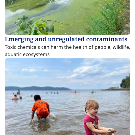
Emerging and unregulated contaminants​​​​‌ ‍ ​‍​‍‌‍ ‌ ​‍‌‍‍‌‌‍‌ ‌‍‍‌‌‍ ‍​‍​‍​ ‍‍​‍​‍‌ ​ ‌‍​‌‌‍ ‍‌‍‍‌‌ ‌​‌ ‍‌​‍ ‍‌‍‍‌‌‍ ​‍​‍​‍ ​​‍​‍‌‍‍​‌ ​‍‌‍‌‌‌‍‌‍​‍​‍​ ‍‍​‍​‍‌‍‍​‌ ‌​‌ ‌​‌ ​​‌ ​ ​ ‍‍​‍ ​‍ ‌‍​ ‌‍ ‌‌ ​ ​‍ ‍‌‍ ‌‌‍​‌‌‍‍‌‌‍ ‍​‍ ‍​ ​‍​ ​​​ ​‍​ ‌​‌ ​‍‌‍‌‌‌‍‌​‌‍‌‌‌ ​ ‌‍‍‌‌‍‌ ‌‍ ‍​‍ ‍‌ ​‍‌‍‍‌‌ ‌‍‌‍‌‌‌ ​‍‌‍‍ ‌‍‌‌‌‍‌‌‌ ​​‌‍‌‌‌ ​‍​‍ ‍‌‍ ‌ ​‍‌‍‌ ​‍ ‌‍‍‌‌‍ ‍‌ ‌​‌‍‌‌‌‍ ‍‌ ‌​​‍ ‌‍‌‌‌‍‌​‌‍‍‌‌ ‌​​‍ ‌‍ ‌‌‍ ‌‍‌​‌‍‌‌​ ‌‌ ​​‌ ​‍‌‍‌‌‌ ​ ‌‍‌‌‌‍ ‍‌ ‌​‌‍​‌‌ ‌​‌‍‍‌‌‍ ‌‍ ‍​ ‍ ‌‍‍‌‌‍‌​​ ‌‌‍​ ‌‍​ ‌‍​‍‌‍​‍‌‍‌‍‌‍‌​​ ​‍​ ‌ ​‍ ‌​ ​‍​ ‍​‌‍​‌‌‍‌‌​‍ ‌​ ‌​​ ‌​​ ​ ‌‍‌‍​‍ ‌​ ‍‌​ ​‌​ ‌​​ ‌​​‍ ‌‌‍‌​‌‍​ ​ ​​​ ‍​​ ‌‌​ ​‌​ ‌​​ ‌‌​ ‍‌‌‍​‍​ ‌‍‌‍‌‌​ ‍ ‌ ‌​‌ ‍‌‌ ​​‌‍‌‌​ ‌‌‍​ ‌‍​‌‌‍ ‌‌ ​​‌‍​‌‌‍‍‌‌‍‌ ‌‍ ‍​ ‍ ‌ ​​‌‍​‌‌ ‌​‌‍‍​​ ‌‌ ‌​‌‍‍‌‌ ‌​‌‍ ​‌‍‌‌​ ‌‍​‍‌‍​‌‌ ​ ‌‍‌‌‌‌‌‌‌ ​‍‌‍ ​​ ‌‌‍‍​‌ ‌​‌ ‌​‌ ​​‌ ​ ​‍‌‌​ ​ ‌​​‌​‍‌‌​ ​‍‌​‌‍​‍‌‌​ ​‍‌​‌‍‌‍​ ‌‍ ‌‌ ​ ​‍ ‍‌‍ ‌‌‍​‌‌‍‍‌‌‍ ‍​‍ ‍​ ​‍​ ​​​ ​‍​ ‌​‌ ​‍‌‍‌‌‌‍‌​‌‍‌‌‌ ​ ‌‍‍‌‌‍‌ ‌‍ ‍​‍ ‍‌ ​‍‌‍‍‌‌ ‌‍‌‍‌‌‌ ​‍‌‍‍ ‌‍‌‌‌‍‌‌‌ ​​‌‍‌‌‌ ​‍​‍ ‍‌‍ ‌ ​‍‌‍‌ ​‍‌‍‌‍‍‌‌‍‌​​ ‌‌‍​ ‌‍​ ‌‍​‍‌‍​‍‌‍‌‍‌‍‌​​ ​‍​ ‌ ​‍ ‌​ ​‍​ ‍​‌‍​‌‌‍‌‌​‍ ‌​ ‌​​ ‌​​ ​ ‌‍‌‍​‍ ‌​ ‍‌​ ​‌​ ‌​​ ‌​​‍ ‌‌‍‌​‌‍​ ​ ​​​ ‍​​ ‌‌​ ​‌​ ‌​​ ‌‌​ ‍‌‌‍​‍​ ‌‍‌‍‌‌​‍‌‍‌ ‌​‌ ‍‌‌ ​​‌‍‌‌​ ‌‌‍​ ‌‍​‌‌‍ ‌‌ ​​‌‍​‌‌‍‍‌‌‍‌ ‌‍ ‍​‍‌‍‌ ​​‌‍​‌‌ ‌​‌‍‍​​ ‌‌ ‌​‌‍‍‌‌ ‌​‌‍ ​‌‍‌‌​‍‌‍‌ ​​‌‍‌‌‌ ​‍‌ ​ ‌ ​​‌‍‌‌‌‍​ ‌ ‌​‌‍‍‌‌ ‌‍‌‍‌‌​ ‌‌ ​​‌ ‌‌‌‍​‍‌‍ ​‌‍‍‌‌ ​ ‌‍‍​‌‍‌‌‌‍‌​​‍​‍‌ ‌
Toxic chemicals can harm the health of people, wildlife,
aquatic ecosystems​​​​‌ ‍ ​‍​‍‌‍ ‌ ​‍‌‍‍‌‌‍‌ ‌‍‍‌‌‍ ‍​‍​‍​ ‍‍​‍​‍‌ ​ ‌‍​‌‌‍ ‍‌‍‍‌‌ ‌​‌ ‍‌​‍ ‍‌‍‍‌‌‍ ​‍​‍​‍ ​​‍​‍‌‍‍​‌ ​‍‌‍‌‌‌‍‌‍​‍​‍​ ‍‍​‍​‍‌‍‍​‌ ‌​‌ ‌​‌ ​​‌ ​ ​ ‍‍​‍ ​‍ ‌‍​ ‌‍ ‌‌ ​ ​‍ ‍‌‍ ‌‌‍​‌‌‍‍‌‌‍ ‍​‍ ‍​ ​‍​ ​​​ ​‍​ ‌​‌ ​‍‌‍‌‌‌‍‌​‌‍‌‌‌ ​ ‌‍‍‌‌‍‌ ‌‍ ‍​‍ ‍‌ ​‍‌‍‍‌‌ ‌‍‌‍‌‌‌ ​‍‌‍‍ ‌‍‌‌‌‍‌‌‌ ​​‌‍‌‌‌ ​‍​‍ ‍‌‍ ‌ ​‍‌‍‌ ​‍ ‌‍‍‌‌‍ ‍‌ ‌​‌‍‌‌‌‍ ‍‌ ‌​​‍ ‌‍‌‌‌‍‌​‌‍‍‌‌ ‌​​‍ ‌‍ ‌‌‍ ‌‍‌​‌‍‌‌​ ‌‌ ​​‌ ​‍‌‍‌‌‌ ​ ‌‍‌‌‌‍ ‍‌ ‌​‌‍​‌‌ ‌​‌‍‍‌‌‍ ‌‍ ‍​ ‍ ‌‍‍‌‌‍‌​​ ‌‌‍​ ‌‍​ ‌‍​‍‌‍​‍‌‍‌‍‌‍‌​​ ​‍​ ‌ ​‍ ‌​ ​‍​ ‍​‌‍​‌‌‍‌‌​‍ ‌​ ‌​​ ‌​​ ​ ‌‍‌‍​‍ ‌​ ‍‌​ ​‌​ ‌​​ ‌​​‍ ‌‌‍‌​‌‍​ ​ ​​​ ‍​​ ‌‌​ ​‌​ ‌​​ ‌‌​ ‍‌‌‍​‍​ ‌‍‌‍‌‌​ ‍ ‌ ‌​‌ ‍‌‌ ​​‌‍‌‌​ ‌‌‍​ ‌‍​‌‌‍ ‌‌ ​​‌‍​‌‌‍‍‌‌‍‌ ‌‍ ‍​ ‍ ‌ ​​‌‍​‌‌ ‌​‌‍‍​​ ‌‌ ​ ‌‍‍​‌‍ ‌ ​‍‌ ‌​‌​‌​‌‍‌‌‌ ​ ‌‍​ ‌ ​‍‌‍‍‌‌ ​​‌ ‌​‌‍‍‌‌‍ ‌‍ ‍​ ‌‍​‍‌‍​‌‌ ​ ‌‍‌‌‌‌‌‌‌ ​‍‌‍ ​​ ‌‌‍‍​‌ ‌​‌ ‌​‌ ​​‌ ​ ​‍‌‌​ ​ ‌​​‌​‍‌‌​ ​‍‌​‌‍​‍‌‌​ ​‍‌​‌‍‌‍​ ‌‍ ‌‌ ​ ​‍ ‍‌‍ ‌‌‍​‌‌‍‍‌‌‍ ‍​‍ ‍​ ​‍​ ​​​ ​‍​ ‌​‌ ​‍‌‍‌‌‌‍‌​‌‍‌‌‌ ​ ‌‍‍‌‌‍‌ ‌‍ ‍​‍ ‍‌ ​‍‌‍‍‌‌ ‌‍‌‍‌‌‌ ​‍‌‍‍ ‌‍‌‌‌‍‌‌‌ ​​‌‍‌‌‌ ​‍​‍ ‍‌‍ ‌ ​‍‌‍‌ ​‍‌‍‌‍‍‌‌‍‌​​ ‌‌‍​ ‌‍​ ‌‍​‍‌‍​‍‌‍‌‍‌‍‌​​ ​‍​ ‌ ​‍ ‌​ ​‍​ ‍​‌‍​‌‌‍‌‌​‍ ‌​ ‌​​ ‌​​ ​ ‌‍‌‍​‍ ‌​ ‍‌​ ​‌​ ‌​​ ‌​​‍ ‌‌‍‌​‌‍​ ​ ​​​ ‍​​ ‌‌​ ​‌​ ‌​​ ‌‌​ ‍‌‌‍​‍​ ‌‍‌‍‌‌​‍‌‍‌ ‌​‌ ‍‌‌ ​​‌‍‌‌​ ‌‌‍​ ‌‍​‌‌‍ ‌‌ ​​‌‍​‌‌‍‍‌‌‍‌ ‌‍ ‍​‍‌‍‌ ​​‌‍​‌‌ ‌​‌‍‍​​ ‌‌ ​ ‌‍‍​‌‍ ‌ ​‍‌ ‌​‌​‌​‌‍‌‌‌ ​ ‌‍​ ‌ ​‍‌‍‍‌‌ ​​‌ ‌​‌‍‍‌‌‍ ‌‍ ‍​‍‌‍‌ ​​‌‍‌‌‌ ​‍‌ ​ ‌ ​​‌‍‌‌‌‍​ ‌ ‌​‌‍‍‌‌ ‌‍‌‍‌‌​ ‌‌ ​​‌ ‌‌‌‍​‍‌‍ ​‌‍‍‌‌ ​ ‌‍‍​‌‍‌‌‌‍‌​​‍​‍‌ ‌