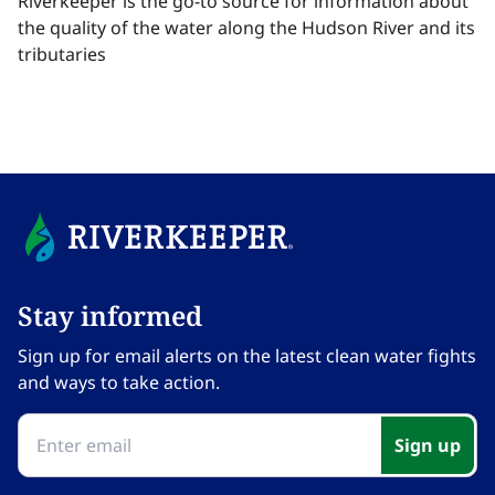
Riverkeeper is the go-to source for information about
the quality of the water along the Hudson River and its
tributaries​​​​‌ ‍ ​‍​‍‌‍ ‌ ​‍‌‍‍‌‌‍‌ ‌‍‍‌‌‍ ‍​‍​‍​ ‍‍​‍​‍‌ ​ ‌‍​‌‌‍ ‍‌‍‍‌‌ ‌​‌ ‍‌​‍ ‍‌‍‍‌‌‍ ​‍​‍​‍ ​​‍​‍‌‍‍​‌ ​‍‌‍‌‌‌‍‌‍​‍​‍​ ‍‍​‍​‍‌‍‍​‌ ‌​‌ ‌​‌ ​​‌ ​ ​ ‍‍​‍ ​‍ ‌‍​ ‌‍ ‌‌ ​ ​‍ ‍‌‍ ‌‌‍​‌‌‍‍‌‌‍ ‍​‍ ‍​ ​‍​ ​​​ ​‍​ ‌​‌ ​‍‌‍‌‌‌‍‌​‌‍‌‌‌ ​ ‌‍‍‌‌‍‌ ‌‍ ‍​‍ ‍‌ ​‍‌‍‍‌‌ ‌‍‌‍‌‌‌ ​‍‌‍‍ ‌‍‌‌‌‍‌‌‌ ​​‌‍‌‌‌ ​‍​‍ ‍‌‍ ‌ ​‍‌‍‌ ​‍ ‌‍‍‌‌‍ ‍‌ ‌​‌‍‌‌‌‍ ‍‌ ‌​​‍ ‌‍‌‌‌‍‌​‌‍‍‌‌ ‌​​‍ ‌‍ ‌‌‍ ‌‍‌​‌‍‌‌​ ‌‌ ​​‌ ​‍‌‍‌‌‌ ​ ‌‍‌‌‌‍ ‍‌ ‌​‌‍​‌‌ ‌​‌‍‍‌‌‍ ‌‍ ‍​ ‍ ‌‍‍‌‌‍‌​​ ‌‌‍‌​‌‍​‍​ ‍‌​ ​‌​ ​​‌‍​‍‌‍​‍​ ​‌​‍ ‌​ ‌‍‌‍‌​​ ​​‌‍​‍​‍ ‌​ ‌​‌‍‌‍​ ‌‍​ ‍‌​‍ ‌​ ‍​‌‍‌‍​ ‌ ​ ​​​‍ ‌​ ‌‌‌‍‌​​ ​ ​ ​​​ ​​‌‍‌‍​ ‌‍​ ​‍‌‍​‌​ ​​​ ​‍‌‍​ ​ ‍ ‌ ‌​‌ ‍‌‌ ​​‌‍‌‌​ ‌‌‍​ ‌‍​‌‌‍ ‌‌ ​​‌‍​‌‌‍‍‌‌‍‌ ‌‍ ‍​ ‍ ‌ ​​‌‍​‌‌ ‌​‌‍‍​​ ‌‌ ​ ‌‍‍​‌‍ ‌ ​‍‌ ‌​‌​‌​‌‍‌‌‌ ​ ‌‍​ ‌ ​‍‌‍‍‌‌ ​​‌ ‌​‌‍‍‌‌‍ ‌‍ ‍​ ‌‍​‍‌‍​‌‌ ​ ‌‍‌‌‌‌‌‌‌ ​‍‌‍ ​​ ‌‌‍‍​‌ ‌​‌ ‌​‌ ​​‌ ​ ​‍‌‌​ ​ ‌​​‌​‍‌‌​ ​‍‌​‌‍​‍‌‌​ ​‍‌​‌‍‌‍​ ‌‍ ‌‌ ​ ​‍ ‍‌‍ ‌‌‍​‌‌‍‍‌‌‍ ‍​‍ ‍​ ​‍​ ​​​ ​‍​ ‌​‌ ​‍‌‍‌‌‌‍‌​‌‍‌‌‌ ​ ‌‍‍‌‌‍‌ ‌‍ ‍​‍ ‍‌ ​‍‌‍‍‌‌ ‌‍‌‍‌‌‌ ​‍‌‍‍ ‌‍‌‌‌‍‌‌‌ ​​‌‍‌‌‌ ​‍​‍ ‍‌‍ ‌ ​‍‌‍‌ ​‍‌‍‌‍‍‌‌‍‌​​ ‌‌‍‌​‌‍​‍​ ‍‌​ ​‌​ ​​‌‍​‍‌‍​‍​ ​‌​‍ ‌​ ‌‍‌‍‌​​ ​​‌‍​‍​‍ ‌​ ‌​‌‍‌‍​ ‌‍​ ‍‌​‍ ‌​ ‍​‌‍‌‍​ ‌ ​ ​​​‍ ‌​ ‌‌‌‍‌​​ ​ ​ ​​​ ​​‌‍‌‍​ ‌‍​ ​‍‌‍​‌​ ​​​ ​‍‌‍​ ​‍‌‍‌ ‌​‌ ‍‌‌ ​​‌‍‌‌​ ‌‌‍​ ‌‍​‌‌‍ ‌‌ ​​‌‍​‌‌‍‍‌‌‍‌ ‌‍ ‍​‍‌‍‌ ​​‌‍​‌‌ ‌​‌‍‍​​ ‌‌ ​ ‌‍‍​‌‍ ‌ ​‍‌ ‌​‌​‌​‌‍‌‌‌ ​ ‌‍​ ‌ ​‍‌‍‍‌‌ ​​‌ ‌​‌‍‍‌‌‍ ‌‍ ‍​‍‌‍‌ ​​‌‍‌‌‌ ​‍‌ ​ ‌ ​​‌‍‌‌‌‍​ ‌ ‌​‌‍‍‌‌ ‌‍‌‍‌‌​ ‌‌ ​​‌ ‌‌‌‍​‍‌‍ ​‌‍‍‌‌ ​ ‌‍‍​‌‍‌‌‌‍‌​​‍​‍‌ ‌
Stay informed​​​​‌ ‍ ​‍​‍‌‍ ‌ ​‍‌‍‍‌‌‍‌ ‌‍‍‌‌‍ ‍​‍​‍​ ‍‍​‍​‍‌ ​ ‌‍​‌‌‍ ‍‌‍‍‌‌ ‌​‌ ‍‌​‍ ‍‌‍‍‌‌‍ ​‍​‍​‍ ​​‍​‍‌‍‍​‌ ​‍‌‍‌‌‌‍‌‍​‍​‍​ ‍‍​‍​‍‌‍‍​‌ ‌​‌ ‌​‌ ​​‌ ​ ​ ‍‍​‍ ​‍ ‌‍​ ‌‍ ‌‌ ​ ​‍ ‍‌‍ ‌‌‍​‌‌‍‍‌‌‍ ‍​‍ ‍​ ​‍​ ​​​ ​‍​ ‌​‌ ​‍‌‍‌‌‌‍‌​‌‍‌‌‌ ​ ‌‍‍‌‌‍‌ ‌‍ ‍​‍ ‍‌ ​‍‌‍‍‌‌ ‌‍‌‍‌‌‌ ​‍‌‍‍ ‌‍‌‌‌‍‌‌‌ ​​‌‍‌‌‌ ​‍​‍ ‍‌‍ ‌ ​‍‌‍‌ ​‍ ‌‍‍‌‌‍ ‍‌ ‌​‌‍‌‌‌‍ ‍‌ ‌​​‍ ‌‍‌‌‌‍‌​‌‍‍‌‌ ‌​​‍ ‌‍ ‌‌‍ ‌‍‌​‌‍‌‌​ ‌‌ ​​‌ ​‍‌‍‌‌‌ ​ ‌‍‌‌‌‍ ‍‌ ‌​‌‍​‌‌ ‌​‌‍‍‌‌‍ ‌‍ ‍​ ‍ ‌‍‍‌‌‍‌​​ ‌‌‍‌‍‌‍ ‌‍ ‌ ‌​‌‍‌‌‌ ​‍​ ‍ ‌ ‌​‌ ‍‌‌ ​​‌‍‌‌​ ‌‌‍‌‍‌‍ ‌‍ ‌ ‌​‌‍‌‌‌ ​‍​ ‍ ‌ ​​‌‍​‌‌ ‌​‌‍‍​​ ‌‌‍ ‍‌‍‌‌‌ ‌ ‌ ​ ‌‍ ​‌‍‌‌‌ ‌​‌ ‌​‌‍‌‌‌ ​‍​‍ ‍‌ ‌​‌‍‍‌‌ ‌​‌‍ ​‌‍‌‌​ ‌‍​‍‌‍​‌‌ ​ ‌‍‌‌‌‌‌‌‌ ​‍‌‍ ​​ ‌‌‍‍​‌ ‌​‌ ‌​‌ ​​‌ ​ ​‍‌‌​ ​ ‌​​‌​‍‌‌​ ​‍‌​‌‍​‍‌‌​ ​‍‌​‌‍‌‍​ ‌‍ ‌‌ ​ ​‍ ‍‌‍ ‌‌‍​‌‌‍‍‌‌‍ ‍​‍ ‍​ ​‍​ ​​​ ​‍​ ‌​‌ ​‍‌‍‌‌‌‍‌​‌‍‌‌‌ ​ ‌‍‍‌‌‍‌ ‌‍ ‍​‍ ‍‌ ​‍‌‍‍‌‌ ‌‍‌‍‌‌‌ ​‍‌‍‍ ‌‍‌‌‌‍‌‌‌ ​​‌‍‌‌‌ ​‍​‍ ‍‌‍ ‌ ​‍‌‍‌ ​‍‌‍‌‍‍‌‌‍‌​​ ‌‌‍‌‍‌‍ ‌‍ ‌ ‌​‌‍‌‌‌ ​‍​‍‌‍‌ ‌​‌ ‍‌‌ ​​‌‍‌‌​ ‌‌‍‌‍‌‍ ‌‍ ‌ ‌​‌‍‌‌‌ ​‍​‍‌‍‌ ​​‌‍​‌‌ ‌​‌‍‍​​ ‌‌‍ ‍‌‍‌‌‌ ‌ ‌ ​ ‌‍ ​‌‍‌‌‌ ‌​‌ ‌​‌‍‌‌‌ ​‍​‍ ‍‌ ‌​‌‍‍‌‌ ‌​‌‍ ​‌‍‌‌​‍‌‍‌ ​​‌‍‌‌‌ ​‍‌ ​ ‌ ​​‌‍‌‌‌‍​ ‌ ‌​‌‍‍‌‌ ‌‍‌‍‌‌​ ‌‌ ​​‌ ‌‌‌‍​‍‌‍ ​‌‍‍‌‌ ​ ‌‍‍​‌‍‌‌‌‍‌​​‍​‍‌ ‌
Sign up for email alerts on the latest clean water fights
and ways to take action.​​​​‌ ‍ ​‍​‍‌‍ ‌ ​‍‌‍‍‌‌‍‌ ‌‍‍‌‌‍ ‍​‍​‍​ ‍‍​‍​‍‌ ​ ‌‍​‌‌‍ ‍‌‍‍‌‌ ‌​‌ ‍‌​‍ ‍‌‍‍‌‌‍ ​‍​‍​‍ ​​‍​‍‌‍‍​‌ ​‍‌‍‌‌‌‍‌‍​‍​‍​ ‍‍​‍​‍‌‍‍​‌ ‌​‌ ‌​‌ ​​‌ ​ ​ ‍‍​‍ ​‍ ‌‍​ ‌‍ ‌‌ ​ ​‍ ‍‌‍ ‌‌‍​‌‌‍‍‌‌‍ ‍​‍ ‍​ ​‍​ ​​​ ​‍​ ‌​‌ ​‍‌‍‌‌‌‍‌​‌‍‌‌‌ ​ ‌‍‍‌‌‍‌ ‌‍ ‍​‍ ‍‌ ​‍‌‍‍‌‌ ‌‍‌‍‌‌‌ ​‍‌‍‍ ‌‍‌‌‌‍‌‌‌ ​​‌‍‌‌‌ ​‍​‍ ‍‌‍ ‌ ​‍‌‍‌ ​‍ ‌‍‍‌‌‍ ‍‌ ‌​‌‍‌‌‌‍ ‍‌ ‌​​‍ ‌‍‌‌‌‍‌​‌‍‍‌‌ ‌​​‍ ‌‍ ‌‌‍ ‌‍‌​‌‍‌‌​ ‌‌ ​​‌ ​‍‌‍‌‌‌ ​ ‌‍‌‌‌‍ ‍‌ ‌​‌‍​‌‌ ‌​‌‍‍‌‌‍ ‌‍ ‍​ ‍ ‌‍‍‌‌‍‌​​ ‌‌‍‌‍‌‍ ‌‍ ‌ ‌​‌‍‌‌‌ ​‍​ ‍ ‌ ‌​‌ ‍‌‌ ​​‌‍‌‌​ ‌‌‍‌‍‌‍ ‌‍ ‌ ‌​‌‍‌‌‌ ​‍​ ‍ ‌ ​​‌‍​‌‌ ‌​‌‍‍​​ ‌‌‍ ‍‌‍‌‌‌ ‌ ‌ ​ ‌‍ ​‌‍‌‌‌ ‌​‌ ‌​‌‍‌‌‌ ​‍​‍ ‍‌‍‌​‌‍‌‌‌ ​ ‌‍​ ‌ ​‍‌‍‍‌‌ ​​‌ ‌​‌‍‍‌‌‍ ‌‍ ‍​ ‌‍​‍‌‍​‌‌ ​ ‌‍‌‌‌‌‌‌‌ ​‍‌‍ ​​ ‌‌‍‍​‌ ‌​‌ ‌​‌ ​​‌ ​ ​‍‌‌​ ​ ‌​​‌​‍‌‌​ ​‍‌​‌‍​‍‌‌​ ​‍‌​‌‍‌‍​ ‌‍ ‌‌ ​ ​‍ ‍‌‍ ‌‌‍​‌‌‍‍‌‌‍ ‍​‍ ‍​ ​‍​ ​​​ ​‍​ ‌​‌ ​‍‌‍‌‌‌‍‌​‌‍‌‌‌ ​ ‌‍‍‌‌‍‌ ‌‍ ‍​‍ ‍‌ ​‍‌‍‍‌‌ ‌‍‌‍‌‌‌ ​‍‌‍‍ ‌‍‌‌‌‍‌‌‌ ​​‌‍‌‌‌ ​‍​‍ ‍‌‍ ‌ ​‍‌‍‌ ​‍‌‍‌‍‍‌‌‍‌​​ ‌‌‍‌‍‌‍ ‌‍ ‌ ‌​‌‍‌‌‌ ​‍​‍‌‍‌ ‌​‌ ‍‌‌ ​​‌‍‌‌​ ‌‌‍‌‍‌‍ ‌‍ ‌ ‌​‌‍‌‌‌ ​‍​‍‌‍‌ ​​‌‍​‌‌ ‌​‌‍‍​​ ‌‌‍ ‍‌‍‌‌‌ ‌ ‌ ​ ‌‍ ​‌‍‌‌‌ ‌​‌ ‌​‌‍‌‌‌ ​‍​‍ ‍‌‍‌​‌‍‌‌‌ ​ ‌‍​ ‌ ​‍‌‍‍‌‌ ​​‌ ‌​‌‍‍‌‌‍ ‌‍ ‍​‍‌‍‌ ​​‌‍‌‌‌ ​‍‌ ​ ‌ ​​‌‍‌‌‌‍​ ‌ ‌​‌‍‍‌‌ ‌‍‌‍‌‌​ ‌‌ ​​‌ ‌‌‌‍​‍‌‍ ​‌‍‍‌‌ ​ ‌‍‍​‌‍‌‌‌‍‌​​‍​‍‌ ‌
Sign up​​​​‌ ‍ ​‍​‍‌‍ ‌ ​‍‌‍‍‌‌‍‌ ‌‍‍‌‌‍ ‍​‍​‍​ ‍‍​‍​‍‌ ​ ‌‍​‌‌‍ ‍‌‍‍‌‌ ‌​‌ ‍‌​‍ ‍‌‍‍‌‌‍ ​‍​‍​‍ ​​‍​‍‌‍‍​‌ ​‍‌‍‌‌‌‍‌‍​‍​‍​ ‍‍​‍​‍‌‍‍​‌ ‌​‌ ‌​‌ ​​‌ ​ ​ ‍‍​‍ ​‍ ‌‍​ ‌‍ ‌‌ ​ ​‍ ‍‌‍ ‌‌‍​‌‌‍‍‌‌‍ ‍​‍ ‍​ ​‍​ ​​​ ​‍​ ‌​‌ ​‍‌‍‌‌‌‍‌​‌‍‌‌‌ ​ ‌‍‍‌‌‍‌ ‌‍ ‍​‍ ‍‌ ​‍‌‍‍‌‌ ‌‍‌‍‌‌‌ ​‍‌‍‍ ‌‍‌‌‌‍‌‌‌ ​​‌‍‌‌‌ ​‍​‍ ‍‌‍ ‌ ​‍‌‍‌ ​‍ ‌‍‍‌‌‍ ‍‌ ‌​‌‍‌‌‌‍ ‍‌ ‌​​‍ ‌‍‌‌‌‍‌​‌‍‍‌‌ ‌​​‍ ‌‍ ‌‌‍ ‌‍‌​‌‍‌‌​ ‌‌ ​​‌ ​‍‌‍‌‌‌ ​ ‌‍‌‌‌‍ ‍‌ ‌​‌‍​‌‌ ‌​‌‍‍‌‌‍ ‌‍ ‍​ ‍ ‌‍‍‌‌‍‌​​ ‌‌‍‌‍‌‍ ‌‍ ‌ ‌​‌‍‌‌‌ ​‍​ ‍ ‌ ‌​‌ ‍‌‌ ​​‌‍‌‌​ ‌‌‍‌‍‌‍ ‌‍ ‌ ‌​‌‍‌‌‌ ​‍​ ‍ ‌ ​​‌‍​‌‌ ‌​‌‍‍​​ ‌‌‍ ‍‌‍‌‌‌ ‌ ‌ ​ ‌‍ ​‌‍‌‌‌ ‌​‌ ‌​‌‍‌‌‌ ​‍​‍ ‍‌‍​‍‌ ‌‌‌ ‌​‌ ‌​‌‍ ‌‍ ‍‌​ ​‌‍​‌‌‍​‍‌‍‌‌‌‍ ​​ ‌‍​‍‌‍​‌‌ ​ ‌‍‌‌‌‌‌‌‌ ​‍‌‍ ​​ ‌‌‍‍​‌ ‌​‌ ‌​‌ ​​‌ ​ ​‍‌‌​ ​ ‌​​‌​‍‌‌​ ​‍‌​‌‍​‍‌‌​ ​‍‌​‌‍‌‍​ ‌‍ ‌‌ ​ ​‍ ‍‌‍ ‌‌‍​‌‌‍‍‌‌‍ ‍​‍ ‍​ ​‍​ ​​​ ​‍​ ‌​‌ ​‍‌‍‌‌‌‍‌​‌‍‌‌‌ ​ ‌‍‍‌‌‍‌ ‌‍ ‍​‍ ‍‌ ​‍‌‍‍‌‌ ‌‍‌‍‌‌‌ ​‍‌‍‍ ‌‍‌‌‌‍‌‌‌ ​​‌‍‌‌‌ ​‍​‍ ‍‌‍ ‌ ​‍‌‍‌ ​‍‌‍‌‍‍‌‌‍‌​​ ‌‌‍‌‍‌‍ ‌‍ ‌ ‌​‌‍‌‌‌ ​‍​‍‌‍‌ ‌​‌ ‍‌‌ ​​‌‍‌‌​ ‌‌‍‌‍‌‍ ‌‍ ‌ ‌​‌‍‌‌‌ ​‍​‍‌‍‌ ​​‌‍​‌‌ ‌​‌‍‍​​ ‌‌‍ ‍‌‍‌‌‌ ‌ ‌ ​ ‌‍ ​‌‍‌‌‌ ‌​‌ ‌​‌‍‌‌‌ ​‍​‍ ‍‌‍​‍‌ ‌‌‌ ‌​‌ ‌​‌‍ ‌‍ ‍‌​ ​‌‍​‌‌‍​‍‌‍‌‌‌‍ ​​‍‌‍‌ ​​‌‍‌‌‌ ​‍‌ ​ ‌ ​​‌‍‌‌‌‍​ ‌ ‌​‌‍‍‌‌ ‌‍‌‍‌‌​ ‌‌ ​​‌ ‌‌‌‍​‍‌‍ ​‌‍‍‌‌ ​ ‌‍‍​‌‍‌‌‌‍‌​​‍​‍‌ ‌