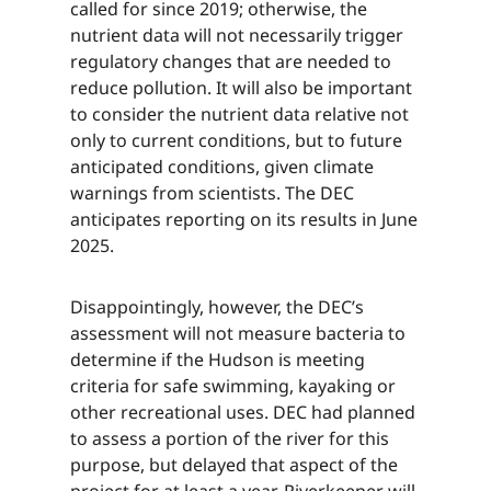
called for since 2019; otherwise, the
nutrient data will not necessarily trigger
regulatory changes that are needed to
reduce pollution. It will also be important
to consider the nutrient data relative not
only to current conditions, but to future
anticipated conditions, given climate
warnings from scientists. The DEC
anticipates reporting on its results in June
2025.​​​​‌ ‍ ​‍​‍‌‍ ‌ ​‍‌‍‍‌‌‍‌ ‌‍‍‌‌‍ ‍​‍​‍​ ‍‍​‍​‍‌ ​ ‌‍​‌‌‍ ‍‌‍‍‌‌ ‌​‌ ‍‌​‍ ‍‌‍‍‌‌‍ ​‍​‍​‍ ​​‍​‍‌‍‍​‌ ​‍‌‍‌‌‌‍‌‍​‍​‍​ ‍‍​‍​‍‌‍‍​‌ ‌​‌ ‌​‌ ​​‌ ​ ​ ‍‍​‍ ​‍ ‌‍​ ‌‍ ‌‌ ​ ​‍ ‍‌‍ ‌‌‍​‌‌‍‍‌‌‍ ‍​‍ ‍​ ​‍​ ​​​ ​‍​ ‌​‌ ​‍‌‍‌‌‌‍‌​‌‍‌‌‌ ​ ‌‍‍‌‌‍‌ ‌‍ ‍​‍ ‍‌ ​‍‌‍‍‌‌ ‌‍‌‍‌‌‌ ​‍‌‍‍ ‌‍‌‌‌‍‌‌‌ ​​‌‍‌‌‌ ​‍​‍ ‍‌‍ ‌ ​‍‌‍‌ ​‍ ‌‍‍‌‌‍ ‍‌ ‌​‌‍‌‌‌‍ ‍‌ ‌​​‍ ‌‍‌‌‌‍‌​‌‍‍‌‌ ‌​​‍ ‌‍ ‌‌‍ ‌‍‌​‌‍‌‌​ ‌‌ ​​‌ ​‍‌‍‌‌‌ ​ ‌‍‌‌‌‍ ‍‌ ‌​‌‍​‌‌ ‌​‌‍‍‌‌‍ ‌‍ ‍​ ‍ ‌‍‍‌‌‍‌​​ ‌​ ​‌‌‍​ ‌‍​‍‌‍​‌​ ‍​‌‍‌​​ ​​​ ‌‌​‍ ‌​ ​‍​ ​​​ ‌ ‌‍​‌​‍ ‌​ ‌​​ ​‌‌‍‌​​ ‌​​‍ ‌​ ‍‌‌‍‌‌​ ‌​​ ‌ ​‍ ‌​ ​‍‌‍​‍​ ‌‍‌‍‌‌​ ‌ ‌‍​‍​ ‌‌​ ‌ ‌‍‌‌​ ​​​ ​​​ ‌​​ ‍ ‌ ‌​‌ ‍‌‌ ​​‌‍‌‌​ ‌‌‍​‌‌ ​‍‌ ‌​‌‍‍‌‌‍​ ‌‍ ​‌‍‌‌​ ‍ ‌ ​​‌‍​‌‌ ‌​‌‍‍​​ ‌‌‍​ ‌‍ ‌‍ ‍‌ ‌​‌‍‌‌‌‍ ‍‌ ‌​​‍‌‌​ ‌‌‌​​‍‌‌ ‌‍‍ ‌‍‌‌‌ ‍‌​‍‌‌​ ​ ‌​‌​​‍‌‌​ ​ ‌​‌​​‍‌‌​ ​‍​ ​‍‌‍‌‌‌‍​ ‌‍​‌‌‍‌​​ ‌‍​ ‍‌‌‍​‌​ ‌ ​ ​ ​ ‍‌​ ‌ ​ ‌‌​‍‌‌​ ​‍​ ​‍​‍‌‌​ ‌‌‌​‌​​‍ ‍‌‍​ ‌‍‍​‌‍‍‌‌‍ ​‌‍‌​‌ ​‍‌‍‌‌‌‍ ‍​‍‌‌​ ‌‌‌​​‍‌‌ ‌‍‍ ‌‍‌‌‌ ‍‌​‍‌‌​ ​ ‌​‌​​‍‌‌​ ​ ‌​‌​​‍‌‌​ ​‍​ ​‍‌‍‌‌‌‍​ ‌‍​‌‌‍‌​​ ‌‍​ ‍‌‌‍​‌​ ‌ ​ ​ ​ ‍‌​ ‌ ​ ‌‌​ ‌‍​‍‌‌​ ​‍​ ​‍​‍‌‌​ ‌‌‌​‌​​‍ ‍‌ ‌​‌‍‌‌‌ ‍​‌ ‌​​ ‌‍​‍‌‍​‌‌ ​ ‌‍‌‌‌‌‌‌‌ ​‍‌‍ ​​ ‌‌‍‍​‌ ‌​‌ ‌​‌ ​​‌ ​ ​‍‌‌​ ​ ‌​​‌​‍‌‌​ ​‍‌​‌‍​‍‌‌​ ​‍‌​‌‍‌‍​ ‌‍ ‌‌ ​ ​‍ ‍‌‍ ‌‌‍​‌‌‍‍‌‌‍ ‍​‍ ‍​ ​‍​ ​​​ ​‍​ ‌​‌ ​‍‌‍‌‌‌‍‌​‌‍‌‌‌ ​ ‌‍‍‌‌‍‌ ‌‍ ‍​‍ ‍‌ ​‍‌‍‍‌‌ ‌‍‌‍‌‌‌ ​‍‌‍‍ ‌‍‌‌‌‍‌‌‌ ​​‌‍‌‌‌ ​‍​‍ ‍‌‍ ‌ ​‍‌‍‌ ​‍‌‍‌‍‍‌‌‍‌​​ ‌​ ​‌‌‍​ ‌‍​‍‌‍​‌​ ‍​‌‍‌​​ ​​​ ‌‌​‍ ‌​ ​‍​ ​​​ ‌ ‌‍​‌​‍ ‌​ ‌​​ ​‌‌‍‌​​ ‌​​‍ ‌​ ‍‌‌‍‌‌​ ‌​​ ‌ ​‍ ‌​ ​‍‌‍​‍​ ‌‍‌‍‌‌​ ‌ ‌‍​‍​ ‌‌​ ‌ ‌‍‌‌​ ​​​ ​​​ ‌​​‍‌‍‌ ‌​‌ ‍‌‌ ​​‌‍‌‌​ ‌‌‍​‌‌ ​‍‌ ‌​‌‍‍‌‌‍​ ‌‍ ​‌‍‌‌​‍‌‍‌ ​​‌‍​‌‌ ‌​‌‍‍​​ ‌‌‍​ ‌‍ ‌‍ ‍‌ ‌​‌‍‌‌‌‍ ‍‌ ‌​​‍‌‌​ ‌‌‌​​‍‌‌ ‌‍‍ ‌‍‌‌‌ ‍‌​‍‌‌​ ​ ‌​‌​​‍‌‌​ ​ ‌​‌​​‍‌‌​ ​‍​ ​‍‌‍‌‌‌‍​ ‌‍​‌‌‍‌​​ ‌‍​ ‍‌‌‍​‌​ ‌ ​ ​ ​ ‍‌​ ‌ ​ ‌‌​‍‌‌​ ​‍​ ​‍​‍‌‌​ ‌‌‌​‌​​‍ ‍‌‍​ ‌‍‍​‌‍‍‌‌‍ ​‌‍‌​‌ ​‍‌‍‌‌‌‍ ‍​‍‌‌​ ‌‌‌​​‍‌‌ ‌‍‍ ‌‍‌‌‌ ‍‌​‍‌‌​ ​ ‌​‌​​‍‌‌​ ​ ‌​‌​​‍‌‌​ ​‍​ ​‍‌‍‌‌‌‍​ ‌‍​‌‌‍‌​​ ‌‍​ ‍‌‌‍​‌​ ‌ ​ ​ ​ ‍‌​ ‌ ​ ‌‌​ ‌‍​‍‌‌​ ​‍​ ​‍​‍‌‌​ ‌‌‌​‌​​‍ ‍‌ ‌​‌‍‌‌‌ ‍​‌ ‌​​‍‌‍‌ ​​‌‍‌‌‌ ​‍‌ ​ ‌ ​​‌‍‌‌‌‍​ ‌ ‌​‌‍‍‌‌ ‌‍‌‍‌‌​ ‌‌ ​​‌ ‌‌‌‍​‍‌‍ ​‌‍‍‌‌ ​ ‌‍‍​‌‍‌‌‌‍‌​​‍​‍‌ ‌
Disappointingly, however, the DEC’s
assessment will not measure bacteria to
determine if the Hudson is meeting
criteria for safe swimming, kayaking or
other recreational uses. DEC had planned
to assess a portion of the river for this
purpose, but delayed that aspect of the
project for at least a year. Riverkeeper will