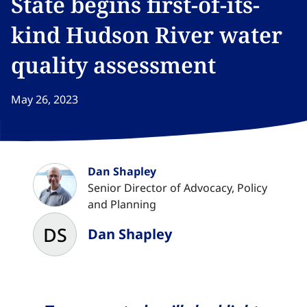
State begins first-of-its-
kind Hudson River water
quality assessment​​​​‌ ‍ ​‍​‍‌‍ ‌ ​‍‌‍‍‌‌‍‌ ‌‍‍‌‌‍ ‍​‍​‍​ ‍‍​‍​‍‌ ​ ‌‍​‌‌‍ ‍‌‍‍‌‌ ‌​‌ ‍‌​‍ ‍‌‍‍‌‌‍ ​‍​‍​‍ ​​‍​‍‌‍‍​‌ ​‍‌‍‌‌‌‍‌‍​‍​‍​ ‍‍​‍​‍‌‍‍​‌ ‌​‌ ‌​‌ ​​‌ ​ ​ ‍‍​‍ ​‍ ‌‍​ ‌‍ ‌‌ ​ ​‍ ‍‌‍ ‌‌‍​‌‌‍‍‌‌‍ ‍​‍ ‍​ ​‍​ ​​​ ​‍​ ‌​‌ ​‍‌‍‌‌‌‍‌​‌‍‌‌‌ ​ ‌‍‍‌‌‍‌ ‌‍ ‍​‍ ‍‌ ​‍‌‍‍‌‌ ‌‍‌‍‌‌‌ ​‍‌‍‍ ‌‍‌‌‌‍‌‌‌ ​​‌‍‌‌‌ ​‍​‍ ‍‌‍ ‌ ​‍‌‍‌ ​‍ ‌‍‍‌‌‍ ‍‌ ‌​‌‍‌‌‌‍ ‍‌ ‌​​‍ ‌‍‌‌‌‍‌​‌‍‍‌‌ ‌​​‍ ‌‍ ‌‌‍ ‌‍‌​‌‍‌‌​ ‌‌ ​​‌ ​‍‌‍‌‌‌ ​ ‌‍‌‌‌‍ ‍‌ ‌​‌‍​‌‌ ‌​‌‍‍‌‌‍ ‌‍ ‍​ ‍ ‌‍‍‌‌‍‌​​ ‌​ ​‌‌‍​ ‌‍​‍‌‍​‌​ ‍​‌‍‌​​ ​​​ ‌‌​‍ ‌​ ​‍​ ​​​ ‌ ‌‍​‌​‍ ‌​ ‌​​ ​‌‌‍‌​​ ‌​​‍ ‌​ ‍‌‌‍‌‌​ ‌​​ ‌ ​‍ ‌​ ​‍‌‍​‍​ ‌‍‌‍‌‌​ ‌ ‌‍​‍​ ‌‌​ ‌ ‌‍‌‌​ ​​​ ​​​ ‌​​ ‍ ‌ ‌​‌ ‍‌‌ ​​‌‍‌‌​ ‌‌‍​‌‌ ​‍‌ ‌​‌‍‍‌‌‍​ ‌‍ ​‌‍‌‌​ ‍ ‌ ​​‌‍​‌‌ ‌​‌‍‍​​ ‌‌ ‌​‌‍‍‌‌ ‌​‌‍ ​‌‍‌‌​ ‌‍​‍‌‍​‌‌ ​ ‌‍‌‌‌‌‌‌‌ ​‍‌‍ ​​ ‌‌‍‍​‌ ‌​‌ ‌​‌ ​​‌ ​ ​‍‌‌​ ​ ‌​​‌​‍‌‌​ ​‍‌​‌‍​‍‌‌​ ​‍‌​‌‍‌‍​ ‌‍ ‌‌ ​ ​‍ ‍‌‍ ‌‌‍​‌‌‍‍‌‌‍ ‍​‍ ‍​ ​‍​ ​​​ ​‍​ ‌​‌ ​‍‌‍‌‌‌‍‌​‌‍‌‌‌ ​ ‌‍‍‌‌‍‌ ‌‍ ‍​‍ ‍‌ ​‍‌‍‍‌‌ ‌‍‌‍‌‌‌ ​‍‌‍‍ ‌‍‌‌‌‍‌‌‌ ​​‌‍‌‌‌ ​‍​‍ ‍‌‍ ‌ ​‍‌‍‌ ​‍‌‍‌‍‍‌‌‍‌​​ ‌​ ​‌‌‍​ ‌‍​‍‌‍​‌​ ‍​‌‍‌​​ ​​​ ‌‌​‍ ‌​ ​‍​ ​​​ ‌ ‌‍​‌​‍ ‌​ ‌​​ ​‌‌‍‌​​ ‌​​‍ ‌​ ‍‌‌‍‌‌​ ‌​​ ‌ ​‍ ‌​ ​‍‌‍​‍​ ‌‍‌‍‌‌​ ‌ ‌‍​‍​ ‌‌​ ‌ ‌‍‌‌​ ​​​ ​​​ ‌​​‍‌‍‌ ‌​‌ ‍‌‌ ​​‌‍‌‌​ ‌‌‍​‌‌ ​‍‌ ‌​‌‍‍‌‌‍​ ‌‍ ​‌‍‌‌​‍‌‍‌ ​​‌‍​‌‌ ‌​‌‍‍​​ ‌‌ ‌​‌‍‍‌‌ ‌​‌‍ ​‌‍‌‌​‍‌‍‌ ​​‌‍‌‌‌ ​‍‌ ​ ‌ ​​‌‍‌‌‌‍​ ‌ ‌​‌‍‍‌‌ ‌‍‌‍‌‌​ ‌‌ ​​‌ ‌‌‌‍​‍‌‍ ​‌‍‍‌‌ ​ ‌‍‍​‌‍‌‌‌‍‌​​‍​‍‌ ‌
May 26, 2023
Dan Shapley​​​​‌ ‍ ​‍​‍‌‍ ‌ ​‍‌‍‍‌‌‍‌ ‌‍‍‌‌‍ ‍​‍​‍​ ‍‍​‍​‍‌ ​ ‌‍​‌‌‍ ‍‌‍‍‌‌ ‌​‌ ‍‌​‍ ‍‌‍‍‌‌‍ ​‍​‍​‍ ​​‍​‍‌‍‍​‌ ​‍‌‍‌‌‌‍‌‍​‍​‍​ ‍‍​‍​‍‌‍‍​‌ ‌​‌ ‌​‌ ​​‌ ​ ​ ‍‍​‍ ​‍ ‌‍​ ‌‍ ‌‌ ​ ​‍ ‍‌‍ ‌‌‍​‌‌‍‍‌‌‍ ‍​‍ ‍​ ​‍​ ​​​ ​‍​ ‌​‌ ​‍‌‍‌‌‌‍‌​‌‍‌‌‌ ​ ‌‍‍‌‌‍‌ ‌‍ ‍​‍ ‍‌ ​‍‌‍‍‌‌ ‌‍‌‍‌‌‌ ​‍‌‍‍ ‌‍‌‌‌‍‌‌‌ ​​‌‍‌‌‌ ​‍​‍ ‍‌‍ ‌ ​‍‌‍‌ ​‍ ‌‍‍‌‌‍ ‍‌ ‌​‌‍‌‌‌‍ ‍‌ ‌​​‍ ‌‍‌‌‌‍‌​‌‍‍‌‌ ‌​​‍ ‌‍ ‌‌‍ ‌‍‌​‌‍‌‌​ ‌‌ ​​‌ ​‍‌‍‌‌‌ ​ ‌‍‌‌‌‍ ‍‌ ‌​‌‍​‌‌ ‌​‌‍‍‌‌‍ ‌‍ ‍​ ‍ ‌‍‍‌‌‍‌​​ ‌​ ‌​‌‍​ ​ ‌‍‌‍‌‍‌‍​‍​ ‌‍​ ‌ ‌‍‌​​‍ ‌‌‍​‍‌‍​ ​ ‌ ​ ‌‌​‍ ‌​ ‌​​ ‌‌​ ‌​​ ‌‍​‍ ‌‌‍​‌‌‍​ ‌‍​‍‌‍‌‍​‍ ‌​ ​‍‌‍‌‍​ ​‌​ ‌ ‌‍‌‌‌‍‌‌​ ​‍‌‍‌‍‌‍​‌​ ‍‌​ ​‍​ ​‌​ ‍ ‌ ‌​‌ ‍‌‌ ​​‌‍‌‌​ ‌‌ ​​‌‍‌‌‌ ​‍‌ ​ ‌‍ ‌‍ ‍​ ‍ ‌ ​​‌‍​‌‌ ‌​‌‍‍​​ ‌‌‍‌‍‌ ‌‌‌‍ ​‌‍ ​‌‍ ‍‌‍​‌‌‍ ‌‌‍‌‌​ ‌‍​‍‌‍​‌‌ ​ ‌‍‌‌‌‌‌‌‌ ​‍‌‍ ​​ ‌‌‍‍​‌ ‌​‌ ‌​‌ ​​‌ ​ ​‍‌‌​ ​ ‌​​‌​‍‌‌​ ​‍‌​‌‍​‍‌‌​ ​‍‌​‌‍‌‍​ ‌‍ ‌‌ ​ ​‍ ‍‌‍ ‌‌‍​‌‌‍‍‌‌‍ ‍​‍ ‍​ ​‍​ ​​​ ​‍​ ‌​‌ ​‍‌‍‌‌‌‍‌​‌‍‌‌‌ ​ ‌‍‍‌‌‍‌ ‌‍ ‍​‍ ‍‌ ​‍‌‍‍‌‌ ‌‍‌‍‌‌‌ ​‍‌‍‍ ‌‍‌‌‌‍‌‌‌ ​​‌‍‌‌‌ ​‍​‍ ‍‌‍ ‌ ​‍‌‍‌ ​‍‌‍‌‍‍‌‌‍‌​​ ‌​ ‌​‌‍​ ​ ‌‍‌‍‌‍‌‍​‍​ ‌‍​ ‌ ‌‍‌​​‍ ‌‌‍​‍‌‍​ ​ ‌ ​ ‌‌​‍ ‌​ ‌​​ ‌‌​ ‌​​ ‌‍​‍ ‌‌‍​‌‌‍​ ‌‍​‍‌‍‌‍​‍ ‌​ ​‍‌‍‌‍​ ​‌​ ‌ ‌‍‌‌‌‍‌‌​ ​‍‌‍‌‍‌‍​‌​ ‍‌​ ​‍​ ​‌​‍‌‍‌ ‌​‌ ‍‌‌ ​​‌‍‌‌​ ‌‌ ​​‌‍‌‌‌ ​‍‌ ​ ‌‍ ‌‍ ‍​‍‌‍‌ ​​‌‍​‌‌ ‌​‌‍‍​​ ‌‌‍‌‍‌ ‌‌‌‍ ​‌‍ ​‌‍ ‍‌‍​‌‌‍ ‌‌‍‌‌​‍‌‍‌ ​​‌‍‌‌‌ ​‍‌ ​ ‌ ​​‌‍‌‌‌‍​ ‌ ‌​‌‍‍‌‌ ‌‍‌‍‌‌​ ‌‌ ​​‌ ‌‌‌‍​‍‌‍ ​‌‍‍‌‌ ​ ‌‍‍​‌‍‌‌‌‍‌​​‍​‍‌ ‌
DS
Senior Director of Advocacy, Policy
and Planning​​​​‌ ‍ ​‍​‍‌‍ ‌ ​‍‌‍‍‌‌‍‌ ‌‍‍‌‌‍ ‍​‍​‍​ ‍‍​‍​‍‌ ​ ‌‍​‌‌‍ ‍‌‍‍‌‌ ‌​‌ ‍‌​‍ ‍‌‍‍‌‌‍ ​‍​‍​‍ ​​‍​‍‌‍‍​‌ ​‍‌‍‌‌‌‍‌‍​‍​‍​ ‍‍​‍​‍‌‍‍​‌ ‌​‌ ‌​‌ ​​‌ ​ ​ ‍‍​‍ ​‍ ‌‍​ ‌‍ ‌‌ ​ ​‍ ‍‌‍ ‌‌‍​‌‌‍‍‌‌‍ ‍​‍ ‍​ ​‍​ ​​​ ​‍​ ‌​‌ ​‍‌‍‌‌‌‍‌​‌‍‌‌‌ ​ ‌‍‍‌‌‍‌ ‌‍ ‍​‍ ‍‌ ​‍‌‍‍‌‌ ‌‍‌‍‌‌‌ ​‍‌‍‍ ‌‍‌‌‌‍‌‌‌ ​​‌‍‌‌‌ ​‍​‍ ‍‌‍ ‌ ​‍‌‍‌ ​‍ ‌‍‍‌‌‍ ‍‌ ‌​‌‍‌‌‌‍ ‍‌ ‌​​‍ ‌‍‌‌‌‍‌​‌‍‍‌‌ ‌​​‍ ‌‍ ‌‌‍ ‌‍‌​‌‍‌‌​ ‌‌ ​​‌ ​‍‌‍‌‌‌ ​ ‌‍‌‌‌‍ ‍‌ ‌​‌‍​‌‌ ‌​‌‍‍‌‌‍ ‌‍ ‍​ ‍ ‌‍‍‌‌‍‌​​ ‌​ ‌​‌‍​ ​ ‌‍‌‍‌‍‌‍​‍​ ‌‍​ ‌ ‌‍‌​​‍ ‌‌‍​‍‌‍​ ​ ‌ ​ ‌‌​‍ ‌​ ‌​​ ‌‌​ ‌​​ ‌‍​‍ ‌‌‍​‌‌‍​ ‌‍​‍‌‍‌‍​‍ ‌​ ​‍‌‍‌‍​ ​‌​ ‌ ‌‍‌‌‌‍‌‌​ ​‍‌‍‌‍‌‍​‌​ ‍‌​ ​‍​ ​‌​ ‍ ‌ ‌​‌ ‍‌‌ ​​‌‍‌‌​ ‌‌ ​​‌‍‌‌‌ ​‍‌ ​ ‌‍ ‌‍ ‍​ ‍ ‌ ​​‌‍​‌‌ ‌​‌‍‍​​ ‌‌ ‌​‌‍‍‌‌ ‌​‌‍ ​‌‍‌‌​ ‌‍​‍‌‍​‌‌ ​ ‌‍‌‌‌‌‌‌‌ ​‍‌‍ ​​ ‌‌‍‍​‌ ‌​‌ ‌​‌ ​​‌ ​ ​‍‌‌​ ​ ‌​​‌​‍‌‌​ ​‍‌​‌‍​‍‌‌​ ​‍‌​‌‍‌‍​ ‌‍ ‌‌ ​ ​‍ ‍‌‍ ‌‌‍​‌‌‍‍‌‌‍ ‍​‍ ‍​ ​‍​ ​​​ ​‍​ ‌​‌ ​‍‌‍‌‌‌‍‌​‌‍‌‌‌ ​ ‌‍‍‌‌‍‌ ‌‍ ‍​‍ ‍‌ ​‍‌‍‍‌‌ ‌‍‌‍‌‌‌ ​‍‌‍‍ ‌‍‌‌‌‍‌‌‌ ​​‌‍‌‌‌ ​‍​‍ ‍‌‍ ‌ ​‍‌‍‌ ​‍‌‍‌‍‍‌‌‍‌​​ ‌​ ‌​‌‍​ ​ ‌‍‌‍‌‍‌‍​‍​ ‌‍​ ‌ ‌‍‌​​‍ ‌‌‍​‍‌‍​ ​ ‌ ​ ‌‌​‍ ‌​ ‌​​ ‌‌​ ‌​​ ‌‍​‍ ‌‌‍​‌‌‍​ ‌‍​‍‌‍‌‍​‍ ‌​ ​‍‌‍‌‍​ ​‌​ ‌ ‌‍‌‌‌‍‌‌​ ​‍‌‍‌‍‌‍​‌​ ‍‌​ ​‍​ ​‌​‍‌‍‌ ‌​‌ ‍‌‌ ​​‌‍‌‌​ ‌‌ ​​‌‍‌‌‌ ​‍‌ ​ ‌‍ ‌‍ ‍​‍‌‍‌ ​​‌‍​‌‌ ‌​‌‍‍​​ ‌‌ ‌​‌‍‍‌‌ ‌​‌‍ ​‌‍‌‌​‍‌‍‌ ​​‌‍‌‌‌ ​‍‌ ​ ‌ ​​‌‍‌‌‌‍​ ‌ ‌​‌‍‍‌‌ ‌‍‌‍‌‌​ ‌‌ ​​‌ ‌‌‌‍​‍‌‍ ​‌‍‍‌‌ ​ ‌‍‍​‌‍‌‌‌‍‌​​‍​‍‌ ‌
DS
Dan Shapley