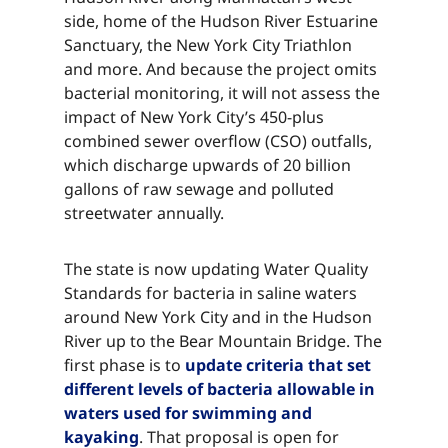
side, home of the Hudson River Estuarine
Sanctuary, the New York City Triathlon
and more. And because the project omits
bacterial monitoring, it will not assess the
impact of New York City’s 450-plus
combined sewer overflow (CSO) outfalls,
which discharge upwards of 20 billion
gallons of raw sewage and polluted
streetwater annually.​​​​‌ ‍ ​‍​‍‌‍ ‌ ​‍‌‍‍‌‌‍‌ ‌‍‍‌‌‍ ‍​‍​‍​ ‍‍​‍​‍‌ ​ ‌‍​‌‌‍ ‍‌‍‍‌‌ ‌​‌ ‍‌​‍ ‍‌‍‍‌‌‍ ​‍​‍​‍ ​​‍​‍‌‍‍​‌ ​‍‌‍‌‌‌‍‌‍​‍​‍​ ‍‍​‍​‍‌‍‍​‌ ‌​‌ ‌​‌ ​​‌ ​ ​ ‍‍​‍ ​‍ ‌‍​ ‌‍ ‌‌ ​ ​‍ ‍‌‍ ‌‌‍​‌‌‍‍‌‌‍ ‍​‍ ‍​ ​‍​ ​​​ ​‍​ ‌​‌ ​‍‌‍‌‌‌‍‌​‌‍‌‌‌ ​ ‌‍‍‌‌‍‌ ‌‍ ‍​‍ ‍‌ ​‍‌‍‍‌‌ ‌‍‌‍‌‌‌ ​‍‌‍‍ ‌‍‌‌‌‍‌‌‌ ​​‌‍‌‌‌ ​‍​‍ ‍‌‍ ‌ ​‍‌‍‌ ​‍ ‌‍‍‌‌‍ ‍‌ ‌​‌‍‌‌‌‍ ‍‌ ‌​​‍ ‌‍‌‌‌‍‌​‌‍‍‌‌ ‌​​‍ ‌‍ ‌‌‍ ‌‍‌​‌‍‌‌​ ‌‌ ​​‌ ​‍‌‍‌‌‌ ​ ‌‍‌‌‌‍ ‍‌ ‌​‌‍​‌‌ ‌​‌‍‍‌‌‍ ‌‍ ‍​ ‍ ‌‍‍‌‌‍‌​​ ‌​ ​‌‌‍​ ‌‍​‍‌‍​‌​ ‍​‌‍‌​​ ​​​ ‌‌​‍ ‌​ ​‍​ ​​​ ‌ ‌‍​‌​‍ ‌​ ‌​​ ​‌‌‍‌​​ ‌​​‍ ‌​ ‍‌‌‍‌‌​ ‌​​ ‌ ​‍ ‌​ ​‍‌‍​‍​ ‌‍‌‍‌‌​ ‌ ‌‍​‍​ ‌‌​ ‌ ‌‍‌‌​ ​​​ ​​​ ‌​​ ‍ ‌ ‌​‌ ‍‌‌ ​​‌‍‌‌​ ‌‌‍​‌‌ ​‍‌ ‌​‌‍‍‌‌‍​ ‌‍ ​‌‍‌‌​ ‍ ‌ ​​‌‍​‌‌ ‌​‌‍‍​​ ‌‌‍​ ‌‍ ‌‍ ‍‌ ‌​‌‍‌‌‌‍ ‍‌ ‌​​‍‌‌​ ‌‌‌​​‍‌‌ ‌‍‍ ‌‍‌‌‌ ‍‌​‍‌‌​ ​ ‌​‌​​‍‌‌​ ​ ‌​‌​​‍‌‌​ ​‍​ ​‍​ ​‌‌‍‌‍​ ‌‍‌‍​ ​ ​‍‌‍​ ‌‍​ ‌‍​‌​ ‌ ​ ‍‌‌‍​‌‌‍​‍​‍‌‌​ ​‍​ ​‍​‍‌‌​ ‌‌‌​‌​​‍ ‍‌‍​ ‌‍‍​‌‍‍‌‌‍ ​‌‍‌​‌ ​‍‌‍‌‌‌‍ ‍​‍‌‌​ ‌‌‌​​‍‌‌ ‌‍‍ ‌‍‌‌‌ ‍‌​‍‌‌​ ​ ‌​‌​​‍‌‌​ ​ ‌​‌​​‍‌‌​ ​‍​ ​‍​ ​‌‌‍‌‍​ ‌‍‌‍​ ​ ​‍‌‍​ ‌‍​ ‌‍​‌​ ‌ ​ ‍‌‌‍​‌‌‍​‍​ ​​​‍‌‌​ ​‍​ ​‍​‍‌‌​ ‌‌‌​‌​​‍ ‍‌ ‌​‌‍‌‌‌ ‍​‌ ‌​​ ‌‍​‍‌‍​‌‌ ​ ‌‍‌‌‌‌‌‌‌ ​‍‌‍ ​​ ‌‌‍‍​‌ ‌​‌ ‌​‌ ​​‌ ​ ​‍‌‌​ ​ ‌​​‌​‍‌‌​ ​‍‌​‌‍​‍‌‌​ ​‍‌​‌‍‌‍​ ‌‍ ‌‌ ​ ​‍ ‍‌‍ ‌‌‍​‌‌‍‍‌‌‍ ‍​‍ ‍​ ​‍​ ​​​ ​‍​ ‌​‌ ​‍‌‍‌‌‌‍‌​‌‍‌‌‌ ​ ‌‍‍‌‌‍‌ ‌‍ ‍​‍ ‍‌ ​‍‌‍‍‌‌ ‌‍‌‍‌‌‌ ​‍‌‍‍ ‌‍‌‌‌‍‌‌‌ ​​‌‍‌‌‌ ​‍​‍ ‍‌‍ ‌ ​‍‌‍‌ ​‍‌‍‌‍‍‌‌‍‌​​ ‌​ ​‌‌‍​ ‌‍​‍‌‍​‌​ ‍​‌‍‌​​ ​​​ ‌‌​‍ ‌​ ​‍​ ​​​ ‌ ‌‍​‌​‍ ‌​ ‌​​ ​‌‌‍‌​​ ‌​​‍ ‌​ ‍‌‌‍‌‌​ ‌​​ ‌ ​‍ ‌​ ​‍‌‍​‍​ ‌‍‌‍‌‌​ ‌ ‌‍​‍​ ‌‌​ ‌ ‌‍‌‌​ ​​​ ​​​ ‌​​‍‌‍‌ ‌​‌ ‍‌‌ ​​‌‍‌‌​ ‌‌‍​‌‌ ​‍‌ ‌​‌‍‍‌‌‍​ ‌‍ ​‌‍‌‌​‍‌‍‌ ​​‌‍​‌‌ ‌​‌‍‍​​ ‌‌‍​ ‌‍ ‌‍ ‍‌ ‌​‌‍‌‌‌‍ ‍‌ ‌​​‍‌‌​ ‌‌‌​​‍‌‌ ‌‍‍ ‌‍‌‌‌ ‍‌​‍‌‌​ ​ ‌​‌​​‍‌‌​ ​ ‌​‌​​‍‌‌​ ​‍​ ​‍​ ​‌‌‍‌‍​ ‌‍‌‍​ ​ ​‍‌‍​ ‌‍​ ‌‍​‌​ ‌ ​ ‍‌‌‍​‌‌‍​‍​‍‌‌​ ​‍​ ​‍​‍‌‌​ ‌‌‌​‌​​‍ ‍‌‍​ ‌‍‍​‌‍‍‌‌‍ ​‌‍‌​‌ ​‍‌‍‌‌‌‍ ‍​‍‌‌​ ‌‌‌​​‍‌‌ ‌‍‍ ‌‍‌‌‌ ‍‌​‍‌‌​ ​ ‌​‌​​‍‌‌​ ​ ‌​‌​​‍‌‌​ ​‍​ ​‍​ ​‌‌‍‌‍​ ‌‍‌‍​ ​ ​‍‌‍​ ‌‍​ ‌‍​‌​ ‌ ​ ‍‌‌‍​‌‌‍​‍​ ​​​‍‌‌​ ​‍​ ​‍​‍‌‌​ ‌‌‌​‌​​‍ ‍‌ ‌​‌‍‌‌‌ ‍​‌ ‌​​‍‌‍‌ ​​‌‍‌‌‌ ​‍‌ ​ ‌ ​​‌‍‌‌‌‍​ ‌ ‌​‌‍‍‌‌ ‌‍‌‍‌‌​ ‌‌ ​​‌ ‌‌‌‍​‍‌‍ ​‌‍‍‌‌ ​ ‌‍‍​‌‍‌‌‌‍‌​​‍​‍‌ ‌
The state is now updating Water Quality
Standards for bacteria in saline waters
around New York City and in the Hudson
River up to the Bear Mountain Bridge. The
first phase is to ​​​​‌ ‍ ​‍​‍‌‍ ‌ ​‍‌‍‍‌‌‍‌ ‌‍‍‌‌‍ ‍​‍​‍​ ‍‍​‍​‍‌ ​ ‌‍​‌‌‍ ‍‌‍‍‌‌ ‌​‌ ‍‌​‍ ‍‌‍‍‌‌‍ ​‍​‍​‍ ​​‍​‍‌‍‍​‌ ​‍‌‍‌‌‌‍‌‍​‍​‍​ ‍‍​‍​‍‌‍‍​‌ ‌​‌ ‌​‌ ​​‌ ​ ​ ‍‍​‍ ​‍ ‌‍​ ‌‍ ‌‌ ​ ​‍ ‍‌‍ ‌‌‍​‌‌‍‍‌‌‍ ‍​‍ ‍​ ​‍​ ​​​ ​‍​ ‌​‌ ​‍‌‍‌‌‌‍‌​‌‍‌‌‌ ​ ‌‍‍‌‌‍‌ ‌‍ ‍​‍ ‍‌ ​‍‌‍‍‌‌ ‌‍‌‍‌‌‌ ​‍‌‍‍ ‌‍‌‌‌‍‌‌‌ ​​‌‍‌‌‌ ​‍​‍ ‍‌‍ ‌ ​‍‌‍‌ ​‍ ‌‍‍‌‌‍ ‍‌ ‌​‌‍‌‌‌‍ ‍‌ ‌​​‍ ‌‍‌‌‌‍‌​‌‍‍‌‌ ‌​​‍ ‌‍ ‌‌‍ ‌‍‌​‌‍‌‌​ ‌‌ ​​‌ ​‍‌‍‌‌‌ ​ ‌‍‌‌‌‍ ‍‌ ‌​‌‍​‌‌ ‌​‌‍‍‌‌‍ ‌‍ ‍​ ‍ ‌‍‍‌‌‍‌​​ ‌​ ​‌‌‍​ ‌‍​‍‌‍​‌​ ‍​‌‍‌​​ ​​​ ‌‌​‍ ‌​ ​‍​ ​​​ ‌ ‌‍​‌​‍ ‌​ ‌​​ ​‌‌‍‌​​ ‌​​‍ ‌​ ‍‌‌‍‌‌​ ‌​​ ‌ ​‍ ‌​ ​‍‌‍​‍​ ‌‍‌‍‌‌​ ‌ ‌‍​‍​ ‌‌​ ‌ ‌‍‌‌​ ​​​ ​​​ ‌​​ ‍ ‌ ‌​‌ ‍‌‌ ​​‌‍‌‌​ ‌‌‍​‌‌ ​‍‌ ‌​‌‍‍‌‌‍​ ‌‍ ​‌‍‌‌​ ‍ ‌ ​​‌‍​‌‌ ‌​‌‍‍​​ ‌‌‍​ ‌‍ ‌‍ ‍‌ ‌​‌‍‌‌‌‍ ‍‌ ‌​​‍‌‌​ ‌‌‌​​‍‌‌ ‌‍‍ ‌‍‌‌‌ ‍‌​‍‌‌​ ​ ‌​‌​​‍‌‌​ ​ ‌​‌​​‍‌‌​ ​‍​ ​‍​ ‍‌‌‍​‍​ ‌‍​ ​‌‌‍​ ​ ‌​‌‍​ ​ ​‍​ ‌‍​ ‌ ​ ‍‌‌‍‌‍​‍‌‌​ ​‍​ ​‍​‍‌‌​ ‌‌‌​‌​​‍ ‍‌‍​ ‌‍‍​‌‍‍‌‌‍ ​‌‍‌​‌ ​‍‌‍‌‌‌‍ ‍​‍‌‌​ ‌‌‌​​‍‌‌ ‌‍‍ ‌‍‌‌‌ ‍‌​‍‌‌​ ​ ‌​‌​​‍‌‌​ ​ ‌​‌​​‍‌‌​ ​‍​ ​‍​ ‍‌‌‍​‍​ ‌‍​ ​‌‌‍​ ​ ‌​‌‍​ ​ ​‍​ ‌‍​ ‌ ​ ‍‌‌‍‌‍​ ​​​‍‌‌​ ​‍​ ​‍​‍‌‌​ ‌‌‌​‌​​‍ ‍‌ ‌​‌‍‌‌‌ ‍​‌ ‌​​ ‌‍​‍‌‍​‌‌ ​ ‌‍‌‌‌‌‌‌‌ ​‍‌‍ ​​ ‌‌‍‍​‌ ‌​‌ ‌​‌ ​​‌ ​ ​‍‌‌​ ​ ‌​​‌​‍‌‌​ ​‍‌​‌‍​‍‌‌​ ​‍‌​‌‍‌‍​ ‌‍ ‌‌ ​ ​‍ ‍‌‍ ‌‌‍​‌‌‍‍‌‌‍ ‍​‍ ‍​ ​‍​ ​​​ ​‍​ ‌​‌ ​‍‌‍‌‌‌‍‌​‌‍‌‌‌ ​ ‌‍‍‌‌‍‌ ‌‍ ‍​‍ ‍‌ ​‍‌‍‍‌‌ ‌‍‌‍‌‌‌ ​‍‌‍‍ ‌‍‌‌‌‍‌‌‌ ​​‌‍‌‌‌ ​‍​‍ ‍‌‍ ‌ ​‍‌‍‌ ​‍‌‍‌‍‍‌‌‍‌​​ ‌​ ​‌‌‍​ ‌‍​‍‌‍​‌​ ‍​‌‍‌​​ ​​​ ‌‌​‍ ‌​ ​‍​ ​​​ ‌ ‌‍​‌​‍ ‌​ ‌​​ ​‌‌‍‌​​ ‌​​‍ ‌​ ‍‌‌‍‌‌​ ‌​​ ‌ ​‍ ‌​ ​‍‌‍​‍​ ‌‍‌‍‌‌​ ‌ ‌‍​‍​ ‌‌​ ‌ ‌‍‌‌​ ​​​ ​​​ ‌​​‍‌‍‌ ‌​‌ ‍‌‌ ​​‌‍‌‌​ ‌‌‍​‌‌ ​‍‌ ‌​‌‍‍‌‌‍​ ‌‍ ​‌‍‌‌​‍‌‍‌ ​​‌‍​‌‌ ‌​‌‍‍​​ ‌‌‍​ ‌‍ ‌‍ ‍‌ ‌​‌‍‌‌‌‍ ‍‌ ‌​​‍‌‌​ ‌‌‌​​‍‌‌ ‌‍‍ ‌‍‌‌‌ ‍‌​‍‌‌​ ​ ‌​‌​​‍‌‌​ ​ ‌​‌​​‍‌‌​ ​‍​ ​‍​ ‍‌‌‍​‍​ ‌‍​ ​‌‌‍​ ​ ‌​‌‍​ ​ ​‍​ ‌‍​ ‌ ​ ‍‌‌‍‌‍​‍‌‌​ ​‍​ ​‍​‍‌‌​ ‌‌‌​‌​​‍ ‍‌‍​ ‌‍‍​‌‍‍‌‌‍ ​‌‍‌​‌ ​‍‌‍‌‌‌‍ ‍​‍‌‌​ ‌‌‌​​‍‌‌ ‌‍‍ ‌‍‌‌‌ ‍‌​‍‌‌​ ​ ‌​‌​​‍‌‌​ ​ ‌​‌​​‍‌‌​ ​‍​ ​‍​ ‍‌‌‍​‍​ ‌‍​ ​‌‌‍​ ​ ‌​‌‍​ ​ ​‍​ ‌‍​ ‌ ​ ‍‌‌‍‌‍​ ​​​‍‌‌​ ​‍​ ​‍​‍‌‌​ ‌‌‌​‌​​‍ ‍‌ ‌​‌‍‌‌‌ ‍​‌ ‌​​‍‌‍‌ ​​‌‍‌‌‌ ​‍‌ ​ ‌ ​​‌‍‌‌‌‍​ ‌ ‌​‌‍‍‌‌ ‌‍‌‍‌‌​ ‌‌ ​​‌ ‌‌‌‍​‍‌‍ ​‌‍‍‌‌ ​ ‌‍‍​‌‍‌‌‌‍‌​​‍​‍‌ ‌
update criteria that set
different levels of bacteria allowable in
waters used for swimming and
kayaking​​​​‌ ‍ ​‍​‍‌‍ ‌ ​‍‌‍‍‌‌‍‌ ‌‍‍‌‌‍ ‍​‍​‍​ ‍‍​‍​‍‌ ​ ‌‍​‌‌‍ ‍‌‍‍‌‌ ‌​‌ ‍‌​‍ ‍‌‍‍‌‌‍ ​‍​‍​‍ ​​‍​‍‌‍‍​‌ ​‍‌‍‌‌‌‍‌‍​‍​‍​ ‍‍​‍​‍‌‍‍​‌ ‌​‌ ‌​‌ ​​‌ ​ ​ ‍‍​‍ ​‍ ‌‍​ ‌‍ ‌‌ ​ ​‍ ‍‌‍ ‌‌‍​‌‌‍‍‌‌‍ ‍​‍ ‍​ ​‍​ ​​​ ​‍​ ‌​‌ ​‍‌‍‌‌‌‍‌​‌‍‌‌‌ ​ ‌‍‍‌‌‍‌ ‌‍ ‍​‍ ‍‌ ​‍‌‍‍‌‌ ‌‍‌‍‌‌‌ ​‍‌‍‍ ‌‍‌‌‌‍‌‌‌ ​​‌‍‌‌‌ ​‍​‍ ‍‌‍ ‌ ​‍‌‍‌ ​‍ ‌‍‍‌‌‍ ‍‌ ‌​‌‍‌‌‌‍ ‍‌ ‌​​‍ ‌‍‌‌‌‍‌​‌‍‍‌‌ ‌​​‍ ‌‍ ‌‌‍ ‌‍‌​‌‍‌‌​ ‌‌ ​​‌ ​‍‌‍‌‌‌ ​ ‌‍‌‌‌‍ ‍‌ ‌​‌‍​‌‌ ‌​‌‍‍‌‌‍ ‌‍ ‍​ ‍ ‌‍‍‌‌‍‌​​ ‌​ ​‌‌‍​ ‌‍​‍‌‍​‌​ ‍​‌‍‌​​ ​​​ ‌‌​‍ ‌​ ​‍​ ​​​ ‌ ‌‍​‌​‍ ‌​ ‌​​ ​‌‌‍‌​​ ‌​​‍ ‌​ ‍‌‌‍‌‌​ ‌​​ ‌ ​‍ ‌​ ​‍‌‍​‍​ ‌‍‌‍‌‌​ ‌ ‌‍​‍​ ‌‌​ ‌ ‌‍‌‌​ ​​​ ​​​ ‌​​ ‍ ‌ ‌​‌ ‍‌‌ ​​‌‍‌‌​ ‌‌‍​‌‌ ​‍‌ ‌​‌‍‍‌‌‍​ ‌‍ ​‌‍‌‌​ ‍ ‌ ​​‌‍​‌‌ ‌​‌‍‍​​ ‌‌‍​ ‌‍ ‌‍ ‍‌ ‌​‌‍‌‌‌‍ ‍‌ ‌​​‍‌‌​ ‌‌‌​​‍‌‌ ‌‍‍ ‌‍‌‌‌ ‍‌​‍‌‌​ ​ ‌​‌​​‍‌‌​ ​ ‌​‌​​‍‌‌​ ​‍​ ​‍​ ‍‌‌‍​‍​ ‌‍​ ​‌‌‍​ ​ ‌​‌‍​ ​ ​‍​ ‌‍​ ‌ ​ ‍‌‌‍‌‍​‍‌‌​ ​‍​ ​‍​‍‌‌​ ‌‌‌​‌​​‍ ‍‌‍​ ‌‍‍​‌‍‍‌‌‍ ​‌‍‌​‌ ​‍‌‍‌‌‌‍ ‍​‍‌‌​ ‌‌‌​​‍‌‌ ‌‍‍ ‌‍‌‌‌ ‍‌​‍‌‌​ ​ ‌​‌​​‍‌‌​ ​ ‌​‌​​‍‌‌​ ​‍​ ​‍​ ‍‌‌‍​‍​ ‌‍​ ​‌‌‍​ ​ ‌​‌‍​ ​ ​‍​ ‌‍​ ‌ ​ ‍‌‌‍‌‍​ ​‌​‍‌‌​ ​‍​ ​‍​‍‌‌​ ‌‌‌​‌​​‍ ‍‌ ‌​‌‍‌‌‌ ‍​‌ ‌​​ ‌‍​‍‌‍​‌‌ ​ ‌‍‌‌‌‌‌‌‌ ​‍‌‍ ​​ ‌‌‍‍​‌ ‌​‌ ‌​‌ ​​‌ ​ ​‍‌‌​ ​ ‌​​‌​‍‌‌​ ​‍‌​‌‍​‍‌‌​ ​‍‌​‌‍‌‍​ ‌‍ ‌‌ ​ ​‍ ‍‌‍ ‌‌‍​‌‌‍‍‌‌‍ ‍​‍ ‍​ ​‍​ ​​​ ​‍​ ‌​‌ ​‍‌‍‌‌‌‍‌​‌‍‌‌‌ ​ ‌‍‍‌‌‍‌ ‌‍ ‍​‍ ‍‌ ​‍‌‍‍‌‌ ‌‍‌‍‌‌‌ ​‍‌‍‍ ‌‍‌‌‌‍‌‌‌ ​​‌‍‌‌‌ ​‍​‍ ‍‌‍ ‌ ​‍‌‍‌ ​‍‌‍‌‍‍‌‌‍‌​​ ‌​ ​‌‌‍​ ‌‍​‍‌‍​‌​ ‍​‌‍‌​​ ​​​ ‌‌​‍ ‌​ ​‍​ ​​​ ‌ ‌‍​‌​‍ ‌​ ‌​​ ​‌‌‍‌​​ ‌​​‍ ‌​ ‍‌‌‍‌‌​ ‌​​ ‌ ​‍ ‌​ ​‍‌‍​‍​ ‌‍‌‍‌‌​ ‌ ‌‍​‍​ ‌‌​ ‌ ‌‍‌‌​ ​​​ ​​​ ‌​​‍‌‍‌ ‌​‌ ‍‌‌ ​​‌‍‌‌​ ‌‌‍​‌‌ ​‍‌ ‌​‌‍‍‌‌‍​ ‌‍ ​‌‍‌‌​‍‌‍‌ ​​‌‍​‌‌ ‌​‌‍‍​​ ‌‌‍​ ‌‍ ‌‍ ‍‌ ‌​‌‍‌‌‌‍ ‍‌ ‌​​‍‌‌​ ‌‌‌​​‍‌‌ ‌‍‍ ‌‍‌‌‌ ‍‌​‍‌‌​ ​ ‌​‌​​‍‌‌​ ​ ‌​‌​​‍‌‌​ ​‍​ ​‍​ ‍‌‌‍​‍​ ‌‍​ ​‌‌‍​ ​ ‌​‌‍​ ​ ​‍​ ‌‍​ ‌ ​ ‍‌‌‍‌‍​‍‌‌​ ​‍​ ​‍​‍‌‌​ ‌‌‌​‌​​‍ ‍‌‍​ ‌‍‍​‌‍‍‌‌‍ ​‌‍‌​‌ ​‍‌‍‌‌‌‍ ‍​‍‌‌​ ‌‌‌​​‍‌‌ ‌‍‍ ‌‍‌‌‌ ‍‌​‍‌‌​ ​ ‌​‌​​‍‌‌​ ​ ‌​‌​​‍‌‌​ ​‍​ ​‍​ ‍‌‌‍​‍​ ‌‍​ ​‌‌‍​ ​ ‌​‌‍​ ​ ​‍​ ‌‍​ ‌ ​ ‍‌‌‍‌‍​ ​‌​‍‌‌​ ​‍​ ​‍​‍‌‌​ ‌‌‌​‌​​‍ ‍‌ ‌​‌‍‌‌‌ ‍​‌ ‌​​‍‌‍‌ ​​‌‍‌‌‌ ​‍‌ ​ ‌ ​​‌‍‌‌‌‍​ ‌ ‌​‌‍‍‌‌ ‌‍‌‍‌‌​ ‌‌ ​​‌ ‌‌‌‍​‍‌‍ ​‌‍‍‌‌ ​ ‌‍‍​‌‍‌‌‌‍‌​​‍​‍‌ ‌
. That proposal is open for