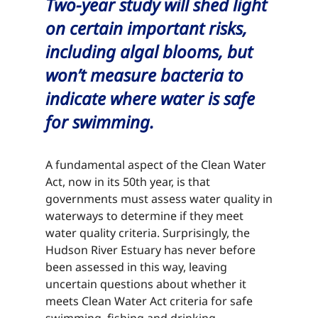
Two-year study will shed light
on certain important risks,
including algal blooms, but
won’t measure bacteria to
indicate where water is safe
for swimming.​​​​‌ ‍ ​‍​‍‌‍ ‌ ​‍‌‍‍‌‌‍‌ ‌‍‍‌‌‍ ‍​‍​‍​ ‍‍​‍​‍‌ ​ ‌‍​‌‌‍ ‍‌‍‍‌‌ ‌​‌ ‍‌​‍ ‍‌‍‍‌‌‍ ​‍​‍​‍ ​​‍​‍‌‍‍​‌ ​‍‌‍‌‌‌‍‌‍​‍​‍​ ‍‍​‍​‍‌‍‍​‌ ‌​‌ ‌​‌ ​​‌ ​ ​ ‍‍​‍ ​‍ ‌‍​ ‌‍ ‌‌ ​ ​‍ ‍‌‍ ‌‌‍​‌‌‍‍‌‌‍ ‍​‍ ‍​ ​‍​ ​​​ ​‍​ ‌​‌ ​‍‌‍‌‌‌‍‌​‌‍‌‌‌ ​ ‌‍‍‌‌‍‌ ‌‍ ‍​‍ ‍‌ ​‍‌‍‍‌‌ ‌‍‌‍‌‌‌ ​‍‌‍‍ ‌‍‌‌‌‍‌‌‌ ​​‌‍‌‌‌ ​‍​‍ ‍‌‍ ‌ ​‍‌‍‌ ​‍ ‌‍‍‌‌‍ ‍‌ ‌​‌‍‌‌‌‍ ‍‌ ‌​​‍ ‌‍‌‌‌‍‌​‌‍‍‌‌ ‌​​‍ ‌‍ ‌‌‍ ‌‍‌​‌‍‌‌​ ‌‌ ​​‌ ​‍‌‍‌‌‌ ​ ‌‍‌‌‌‍ ‍‌ ‌​‌‍​‌‌ ‌​‌‍‍‌‌‍ ‌‍ ‍​ ‍ ‌‍‍‌‌‍‌​​ ‌​ ​‌‌‍​ ‌‍​‍‌‍​‌​ ‍​‌‍‌​​ ​​​ ‌‌​‍ ‌​ ​‍​ ​​​ ‌ ‌‍​‌​‍ ‌​ ‌​​ ​‌‌‍‌​​ ‌​​‍ ‌​ ‍‌‌‍‌‌​ ‌​​ ‌ ​‍ ‌​ ​‍‌‍​‍​ ‌‍‌‍‌‌​ ‌ ‌‍​‍​ ‌‌​ ‌ ‌‍‌‌​ ​​​ ​​​ ‌​​ ‍ ‌ ‌​‌ ‍‌‌ ​​‌‍‌‌​ ‌‌‍​‌‌ ​‍‌ ‌​‌‍‍‌‌‍​ ‌‍ ​‌‍‌‌​ ‍ ‌ ​​‌‍​‌‌ ‌​‌‍‍​​ ‌‌‍​ ‌‍ ‌‍ ‍‌ ‌​‌‍‌‌‌‍ ‍‌ ‌​​‍‌‌​ ‌‌‌​​‍‌‌ ‌‍‍ ‌‍‌‌‌ ‍‌​‍‌‌​ ​ ‌​‌​​‍‌‌​ ​ ‌​‌​​‍‌‌​ ​‍​ ​‍​ ​‌‌‍‌​‌‍‌​​ ‌​​ ‌‍‌‍‌‍‌‍​ ​ ‌‍​ ‍​​ ​‌​ ‌​​ ​​​‍‌‌​ ​‍​ ​‍​‍‌‌​ ‌‌‌​‌​​‍ ‍‌‍​ ‌‍‍​‌‍‍‌‌‍ ​‌‍‌​‌ ​‍‌‍‌‌‌‍ ‍​‍‌‌​ ‌‌‌​​‍‌‌ ‌‍‍ ‌‍‌‌‌ ‍‌​‍‌‌​ ​ ‌​‌​​‍‌‌​ ​ ‌​‌​​‍‌‌​ ​‍​ ​‍​ ​‌‌‍‌​‌‍‌​​ ‌​​ ‌‍‌‍‌‍‌‍​ ​ ‌‍​ ‍​​ ​‌​ ‌​​ ​​​ ​​​‍‌‌​ ​‍​ ​‍​‍‌‌​ ‌‌‌​‌​​‍ ‍‌ ‌​‌‍‌‌‌ ‍​‌ ‌​​ ‌‍​‍‌‍​‌‌ ​ ‌‍‌‌‌‌‌‌‌ ​‍‌‍ ​​ ‌‌‍‍​‌ ‌​‌ ‌​‌ ​​‌ ​ ​‍‌‌​ ​ ‌​​‌​‍‌‌​ ​‍‌​‌‍​‍‌‌​ ​‍‌​‌‍‌‍​ ‌‍ ‌‌ ​ ​‍ ‍‌‍ ‌‌‍​‌‌‍‍‌‌‍ ‍​‍ ‍​ ​‍​ ​​​ ​‍​ ‌​‌ ​‍‌‍‌‌‌‍‌​‌‍‌‌‌ ​ ‌‍‍‌‌‍‌ ‌‍ ‍​‍ ‍‌ ​‍‌‍‍‌‌ ‌‍‌‍‌‌‌ ​‍‌‍‍ ‌‍‌‌‌‍‌‌‌ ​​‌‍‌‌‌ ​‍​‍ ‍‌‍ ‌ ​‍‌‍‌ ​‍‌‍‌‍‍‌‌‍‌​​ ‌​ ​‌‌‍​ ‌‍​‍‌‍​‌​ ‍​‌‍‌​​ ​​​ ‌‌​‍ ‌​ ​‍​ ​​​ ‌ ‌‍​‌​‍ ‌​ ‌​​ ​‌‌‍‌​​ ‌​​‍ ‌​ ‍‌‌‍‌‌​ ‌​​ ‌ ​‍ ‌​ ​‍‌‍​‍​ ‌‍‌‍‌‌​ ‌ ‌‍​‍​ ‌‌​ ‌ ‌‍‌‌​ ​​​ ​​​ ‌​​‍‌‍‌ ‌​‌ ‍‌‌ ​​‌‍‌‌​ ‌‌‍​‌‌ ​‍‌ ‌​‌‍‍‌‌‍​ ‌‍ ​‌‍‌‌​‍‌‍‌ ​​‌‍​‌‌ ‌​‌‍‍​​ ‌‌‍​ ‌‍ ‌‍ ‍‌ ‌​‌‍‌‌‌‍ ‍‌ ‌​​‍‌‌​ ‌‌‌​​‍‌‌ ‌‍‍ ‌‍‌‌‌ ‍‌​‍‌‌​ ​ ‌​‌​​‍‌‌​ ​ ‌​‌​​‍‌‌​ ​‍​ ​‍​ ​‌‌‍‌​‌‍‌​​ ‌​​ ‌‍‌‍‌‍‌‍​ ​ ‌‍​ ‍​​ ​‌​ ‌​​ ​​​‍‌‌​ ​‍​ ​‍​‍‌‌​ ‌‌‌​‌​​‍ ‍‌‍​ ‌‍‍​‌‍‍‌‌‍ ​‌‍‌​‌ ​‍‌‍‌‌‌‍ ‍​‍‌‌​ ‌‌‌​​‍‌‌ ‌‍‍ ‌‍‌‌‌ ‍‌​‍‌‌​ ​ ‌​‌​​‍‌‌​ ​ ‌​‌​​‍‌‌​ ​‍​ ​‍​ ​‌‌‍‌​‌‍‌​​ ‌​​ ‌‍‌‍‌‍‌‍​ ​ ‌‍​ ‍​​ ​‌​ ‌​​ ​​​ ​​​‍‌‌​ ​‍​ ​‍​‍‌‌​ ‌‌‌​‌​​‍ ‍‌ ‌​‌‍‌‌‌ ‍​‌ ‌​​‍‌‍‌ ​​‌‍‌‌‌ ​‍‌ ​ ‌ ​​‌‍‌‌‌‍​ ‌ ‌​‌‍‍‌‌ ‌‍‌‍‌‌​ ‌‌ ​​‌ ‌‌‌‍​‍‌‍ ​‌‍‍‌‌ ​ ‌‍‍​‌‍‌‌‌‍‌​​‍​‍‌ ‌
A fundamental aspect of the Clean Water
Act, now in its 50th year, is that
governments must assess water quality in
waterways to determine if they meet
water quality criteria. Surprisingly, the
Hudson River Estuary has never before
been assessed in this way, leaving
uncertain questions about whether it
meets Clean Water Act criteria for safe
swimming, fishing and drinking.​​​​‌ ‍ ​‍​‍‌‍ ‌ ​‍‌‍‍‌‌‍‌ ‌‍‍‌‌‍ ‍​‍​‍​ ‍‍​‍​‍‌ ​ ‌‍​‌‌‍ ‍‌‍‍‌‌ ‌​‌ ‍‌​‍ ‍‌‍‍‌‌‍ ​‍​‍​‍ ​​‍​‍‌‍‍​‌ ​‍‌‍‌‌‌‍‌‍​‍​‍​ ‍‍​‍​‍‌‍‍​‌ ‌​‌ ‌​‌ ​​‌ ​ ​ ‍‍​‍ ​‍ ‌‍​ ‌‍ ‌‌ ​ ​‍ ‍‌‍ ‌‌‍​‌‌‍‍‌‌‍ ‍​‍ ‍​ ​‍​ ​​​ ​‍​ ‌​‌ ​‍‌‍‌‌‌‍‌​‌‍‌‌‌ ​ ‌‍‍‌‌‍‌ ‌‍ ‍​‍ ‍‌ ​‍‌‍‍‌‌ ‌‍‌‍‌‌‌ ​‍‌‍‍ ‌‍‌‌‌‍‌‌‌ ​​‌‍‌‌‌ ​‍​‍ ‍‌‍ ‌ ​‍‌‍‌ ​‍ ‌‍‍‌‌‍ ‍‌ ‌​‌‍‌‌‌‍ ‍‌ ‌​​‍ ‌‍‌‌‌‍‌​‌‍‍‌‌ ‌​​‍ ‌‍ ‌‌‍ ‌‍‌​‌‍‌‌​ ‌‌ ​​‌ ​‍‌‍‌‌‌ ​ ‌‍‌‌‌‍ ‍‌ ‌​‌‍​‌‌ ‌​‌‍‍‌‌‍ ‌‍ ‍​ ‍ ‌‍‍‌‌‍‌​​ ‌​ ​‌‌‍​ ‌‍​‍‌‍​‌​ ‍​‌‍‌​​ ​​​ ‌‌​‍ ‌​ ​‍​ ​​​ ‌ ‌‍​‌​‍ ‌​ ‌​​ ​‌‌‍‌​​ ‌​​‍ ‌​ ‍‌‌‍‌‌​ ‌​​ ‌ ​‍ ‌​ ​‍‌‍​‍​ ‌‍‌‍‌‌​ ‌ ‌‍​‍​ ‌‌​ ‌ ‌‍‌‌​ ​​​ ​​​ ‌​​ ‍ ‌ ‌​‌ ‍‌‌ ​​‌‍‌‌​ ‌‌‍​‌‌ ​‍‌ ‌​‌‍‍‌‌‍​ ‌‍ ​‌‍‌‌​ ‍ ‌ ​​‌‍​‌‌ ‌​‌‍‍​​ ‌‌‍​ ‌‍ ‌‍ ‍‌ ‌​‌‍‌‌‌‍ ‍‌ ‌​​‍‌‌​ ‌‌‌​​‍‌‌ ‌‍‍ ‌‍‌‌‌ ‍‌​‍‌‌​ ​ ‌​‌​​‍‌‌​ ​ ‌​‌​​‍‌‌​ ​‍​ ​‍‌‍​‍‌‍‌​​ ​ ‌‍‌​‌‍‌​​ ‌‍​ ‍​​ ‌‌​ ‍‌‌‍​‍​ ‌ ‌‍‌​​‍‌‌​ ​‍​ ​‍​‍‌‌​ ‌‌‌​‌​​‍ ‍‌‍​ ‌‍‍​‌‍‍‌‌‍ ​‌‍‌​‌ ​‍‌‍‌‌‌‍ ‍​‍‌‌​ ‌‌‌​​‍‌‌ ‌‍‍ ‌‍‌‌‌ ‍‌​‍‌‌​ ​ ‌​‌​​‍‌‌​ ​ ‌​‌​​‍‌‌​ ​‍​ ​‍‌‍​‍‌‍‌​​ ​ ‌‍‌​‌‍‌​​ ‌‍​ ‍​​ ‌‌​ ‍‌‌‍​‍​ ‌ ‌‍‌​​ ​​​‍‌‌​ ​‍​ ​‍​‍‌‌​ ‌‌‌​‌​​‍ ‍‌ ‌​‌‍‌‌‌ ‍​‌ ‌​​ ‌‍​‍‌‍​‌‌ ​ ‌‍‌‌‌‌‌‌‌ ​‍‌‍ ​​ ‌‌‍‍​‌ ‌​‌ ‌​‌ ​​‌ ​ ​‍‌‌​ ​ ‌​​‌​‍‌‌​ ​‍‌​‌‍​‍‌‌​ ​‍‌​‌‍‌‍​ ‌‍ ‌‌ ​ ​‍ ‍‌‍ ‌‌‍​‌‌‍‍‌‌‍ ‍​‍ ‍​ ​‍​ ​​​ ​‍​ ‌​‌ ​‍‌‍‌‌‌‍‌​‌‍‌‌‌ ​ ‌‍‍‌‌‍‌ ‌‍ ‍​‍ ‍‌ ​‍‌‍‍‌‌ ‌‍‌‍‌‌‌ ​‍‌‍‍ ‌‍‌‌‌‍‌‌‌ ​​‌‍‌‌‌ ​‍​‍ ‍‌‍ ‌ ​‍‌‍‌ ​‍‌‍‌‍‍‌‌‍‌​​ ‌​ ​‌‌‍​ ‌‍​‍‌‍​‌​ ‍​‌‍‌​​ ​​​ ‌‌​‍ ‌​ ​‍​ ​​​ ‌ ‌‍​‌​‍ ‌​ ‌​​ ​‌‌‍‌​​ ‌​​‍ ‌​ ‍‌‌‍‌‌​ ‌​​ ‌ ​‍ ‌​ ​‍‌‍​‍​ ‌‍‌‍‌‌​ ‌ ‌‍​‍​ ‌‌​ ‌ ‌‍‌‌​ ​​​ ​​​ ‌​​‍‌‍‌ ‌​‌ ‍‌‌ ​​‌‍‌‌​ ‌‌‍​‌‌ ​‍‌ ‌​‌‍‍‌‌‍​ ‌‍ ​‌‍‌‌​‍‌‍‌ ​​‌‍​‌‌ ‌​‌‍‍​​ ‌‌‍​ ‌‍ ‌‍ ‍‌ ‌​‌‍‌‌‌‍ ‍‌ ‌​​‍‌‌​ ‌‌‌​​‍‌‌ ‌‍‍ ‌‍‌‌‌ ‍‌​‍‌‌​ ​ ‌​‌​​‍‌‌​ ​ ‌​‌​​‍‌‌​ ​‍​ ​‍‌‍​‍‌‍‌​​ ​ ‌‍‌​‌‍‌​​ ‌‍​ ‍​​ ‌‌​ ‍‌‌‍​‍​ ‌ ‌‍‌​​‍‌‌​ ​‍​ ​‍​‍‌‌​ ‌‌‌​‌​​‍ ‍‌‍​ ‌‍‍​‌‍‍‌‌‍ ​‌‍‌​‌ ​‍‌‍‌‌‌‍ ‍​‍‌‌​ ‌‌‌​​‍‌‌ ‌‍‍ ‌‍‌‌‌ ‍‌​‍‌‌​ ​ ‌​‌​​‍‌‌​ ​ ‌​‌​​‍‌‌​ ​‍​ ​‍‌‍​‍‌‍‌​​ ​ ‌‍‌​‌‍‌​​ ‌‍​ ‍​​ ‌‌​ ‍‌‌‍​‍​ ‌ ‌‍‌​​ ​​​‍‌‌​ ​‍​ ​‍​‍‌‌​ ‌‌‌​‌​​‍ ‍‌ ‌​‌‍‌‌‌ ‍​‌ ‌​​‍‌‍‌ ​​‌‍‌‌‌ ​‍‌ ​ ‌ ​​‌‍‌‌‌‍​ ‌ ‌​‌‍‍‌‌ ‌‍‌‍‌‌​ ‌‌ ​​‌ ‌‌‌‍​‍‌‍ ​‌‍‍‌‌ ​ ‌‍‍​‌‍‌‌‌‍‌​​‍​‍‌ ‌