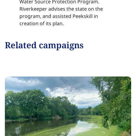
Water Source Protection Program.
Riverkeeper advises the state on the
program, and assisted Peekskill in
creation of its plan.​​​​‌ ‍ ​‍​‍‌‍ ‌ ​‍‌‍‍‌‌‍‌ ‌‍‍‌‌‍ ‍​‍​‍​ ‍‍​‍​‍‌ ​ ‌‍​‌‌‍ ‍‌‍‍‌‌ ‌​‌ ‍‌​‍ ‍‌‍‍‌‌‍ ​‍​‍​‍ ​​‍​‍‌‍‍​‌ ​‍‌‍‌‌‌‍‌‍​‍​‍​ ‍‍​‍​‍‌‍‍​‌ ‌​‌ ‌​‌ ​​‌ ​ ​ ‍‍​‍ ​‍ ‌‍​ ‌‍ ‌‌ ​ ​‍ ‍‌‍ ‌‌‍​‌‌‍‍‌‌‍ ‍​‍ ‍​ ​‍​ ​​​ ​‍​ ‌​‌ ​‍‌‍‌‌‌‍‌​‌‍‌‌‌ ​ ‌‍‍‌‌‍‌ ‌‍ ‍​‍ ‍‌ ​‍‌‍‍‌‌ ‌‍‌‍‌‌‌ ​‍‌‍‍ ‌‍‌‌‌‍‌‌‌ ​​‌‍‌‌‌ ​‍​‍ ‍‌‍ ‌ ​‍‌‍‌ ​‍ ‌‍‍‌‌‍ ‍‌ ‌​‌‍‌‌‌‍ ‍‌ ‌​​‍ ‌‍‌‌‌‍‌​‌‍‍‌‌ ‌​​‍ ‌‍ ‌‌‍ ‌‍‌​‌‍‌‌​ ‌‌ ​​‌ ​‍‌‍‌‌‌ ​ ‌‍‌‌‌‍ ‍‌ ‌​‌‍​‌‌ ‌​‌‍‍‌‌‍ ‌‍ ‍​ ‍ ‌‍‍‌‌‍‌​​ ‌​ ​‌‌‍​ ‌‍​‍‌‍​‌​ ‍​‌‍‌​​ ​​​ ‌‌​‍ ‌​ ​‍​ ​​​ ‌ ‌‍​‌​‍ ‌​ ‌​​ ​‌‌‍‌​​ ‌​​‍ ‌​ ‍‌‌‍‌‌​ ‌​​ ‌ ​‍ ‌​ ​‍‌‍​‍​ ‌‍‌‍‌‌​ ‌ ‌‍​‍​ ‌‌​ ‌ ‌‍‌‌​ ​​​ ​​​ ‌​​ ‍ ‌ ‌​‌ ‍‌‌ ​​‌‍‌‌​ ‌‌‍​‌‌ ​‍‌ ‌​‌‍‍‌‌‍​ ‌‍ ​‌‍‌‌​ ‍ ‌ ​​‌‍​‌‌ ‌​‌‍‍​​ ‌‌‍​ ‌‍ ‌‍ ‍‌ ‌​‌‍‌‌‌‍ ‍‌ ‌​​‍‌‌​ ‌‌‌​​‍‌‌ ‌‍‍ ‌‍‌‌‌ ‍‌​‍‌‌​ ​ ‌​‌​​‍‌‌​ ​ ‌​‌​​‍‌‌​ ​‍​ ​‍​ ‍​​ ​‌​ ‌‍​ ​‍​ ‍‌​ ​​‌‍​‌​ ‌‌​ ​‍‌‍​ ​ ‍‌​ ‌ ​‍‌‌​ ​‍​ ​‍​‍‌‌​ ‌‌‌​‌​​‍ ‍‌‍​ ‌‍‍​‌‍‍‌‌‍ ​‌‍‌​‌ ​‍‌‍‌‌‌‍ ‍​‍‌‌​ ‌‌‌​​‍‌‌ ‌‍‍ ‌‍‌‌‌ ‍‌​‍‌‌​ ​ ‌​‌​​‍‌‌​ ​ ‌​‌​​‍‌‌​ ​‍​ ​‍​ ‍​​ ​‌​ ‌‍​ ​‍​ ‍‌​ ​​‌‍​‌​ ‌‌​ ​‍‌‍​ ​ ‍‌​ ‌ ​ ​​​‍‌‌​ ​‍​ ​‍​‍‌‌​ ‌‌‌​‌​​‍ ‍‌ ‌​‌‍‌‌‌ ‍​‌ ‌​​ ‌‍​‍‌‍​‌‌ ​ ‌‍‌‌‌‌‌‌‌ ​‍‌‍ ​​ ‌‌‍‍​‌ ‌​‌ ‌​‌ ​​‌ ​ ​‍‌‌​ ​ ‌​​‌​‍‌‌​ ​‍‌​‌‍​‍‌‌​ ​‍‌​‌‍‌‍​ ‌‍ ‌‌ ​ ​‍ ‍‌‍ ‌‌‍​‌‌‍‍‌‌‍ ‍​‍ ‍​ ​‍​ ​​​ ​‍​ ‌​‌ ​‍‌‍‌‌‌‍‌​‌‍‌‌‌ ​ ‌‍‍‌‌‍‌ ‌‍ ‍​‍ ‍‌ ​‍‌‍‍‌‌ ‌‍‌‍‌‌‌ ​‍‌‍‍ ‌‍‌‌‌‍‌‌‌ ​​‌‍‌‌‌ ​‍​‍ ‍‌‍ ‌ ​‍‌‍‌ ​‍‌‍‌‍‍‌‌‍‌​​ ‌​ ​‌‌‍​ ‌‍​‍‌‍​‌​ ‍​‌‍‌​​ ​​​ ‌‌​‍ ‌​ ​‍​ ​​​ ‌ ‌‍​‌​‍ ‌​ ‌​​ ​‌‌‍‌​​ ‌​​‍ ‌​ ‍‌‌‍‌‌​ ‌​​ ‌ ​‍ ‌​ ​‍‌‍​‍​ ‌‍‌‍‌‌​ ‌ ‌‍​‍​ ‌‌​ ‌ ‌‍‌‌​ ​​​ ​​​ ‌​​‍‌‍‌ ‌​‌ ‍‌‌ ​​‌‍‌‌​ ‌‌‍​‌‌ ​‍‌ ‌​‌‍‍‌‌‍​ ‌‍ ​‌‍‌‌​‍‌‍‌ ​​‌‍​‌‌ ‌​‌‍‍​​ ‌‌‍​ ‌‍ ‌‍ ‍‌ ‌​‌‍‌‌‌‍ ‍‌ ‌​​‍‌‌​ ‌‌‌​​‍‌‌ ‌‍‍ ‌‍‌‌‌ ‍‌​‍‌‌​ ​ ‌​‌​​‍‌‌​ ​ ‌​‌​​‍‌‌​ ​‍​ ​‍​ ‍​​ ​‌​ ‌‍​ ​‍​ ‍‌​ ​​‌‍​‌​ ‌‌​ ​‍‌‍​ ​ ‍‌​ ‌ ​‍‌‌​ ​‍​ ​‍​‍‌‌​ ‌‌‌​‌​​‍ ‍‌‍​ ‌‍‍​‌‍‍‌‌‍ ​‌‍‌​‌ ​‍‌‍‌‌‌‍ ‍​‍‌‌​ ‌‌‌​​‍‌‌ ‌‍‍ ‌‍‌‌‌ ‍‌​‍‌‌​ ​ ‌​‌​​‍‌‌​ ​ ‌​‌​​‍‌‌​ ​‍​ ​‍​ ‍​​ ​‌​ ‌‍​ ​‍​ ‍‌​ ​​‌‍​‌​ ‌‌​ ​‍‌‍​ ​ ‍‌​ ‌ ​ ​​​‍‌‌​ ​‍​ ​‍​‍‌‌​ ‌‌‌​‌​​‍ ‍‌ ‌​‌‍‌‌‌ ‍​‌ ‌​​‍‌‍‌ ​​‌‍‌‌‌ ​‍‌ ​ ‌ ​​‌‍‌‌‌‍​ ‌ ‌​‌‍‍‌‌ ‌‍‌‍‌‌​ ‌‌ ​​‌ ‌‌‌‍​‍‌‍ ​‌‍‍‌‌ ​ ‌‍‍​‌‍‌‌‌‍‌​​‍​‍‌ ‌
Related campaigns