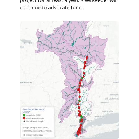
continue to advocate for it.​​​​‌ ‍ ​‍​‍‌‍ ‌ ​‍‌‍‍‌‌‍‌ ‌‍‍‌‌‍ ‍​‍​‍​ ‍‍​‍​‍‌ ​ ‌‍​‌‌‍ ‍‌‍‍‌‌ ‌​‌ ‍‌​‍ ‍‌‍‍‌‌‍ ​‍​‍​‍ ​​‍​‍‌‍‍​‌ ​‍‌‍‌‌‌‍‌‍​‍​‍​ ‍‍​‍​‍‌‍‍​‌ ‌​‌ ‌​‌ ​​‌ ​ ​ ‍‍​‍ ​‍ ‌‍​ ‌‍ ‌‌ ​ ​‍ ‍‌‍ ‌‌‍​‌‌‍‍‌‌‍ ‍​‍ ‍​ ​‍​ ​​​ ​‍​ ‌​‌ ​‍‌‍‌‌‌‍‌​‌‍‌‌‌ ​ ‌‍‍‌‌‍‌ ‌‍ ‍​‍ ‍‌ ​‍‌‍‍‌‌ ‌‍‌‍‌‌‌ ​‍‌‍‍ ‌‍‌‌‌‍‌‌‌ ​​‌‍‌‌‌ ​‍​‍ ‍‌‍ ‌ ​‍‌‍‌ ​‍ ‌‍‍‌‌‍ ‍‌ ‌​‌‍‌‌‌‍ ‍‌ ‌​​‍ ‌‍‌‌‌‍‌​‌‍‍‌‌ ‌​​‍ ‌‍ ‌‌‍ ‌‍‌​‌‍‌‌​ ‌‌ ​​‌ ​‍‌‍‌‌‌ ​ ‌‍‌‌‌‍ ‍‌ ‌​‌‍​‌‌ ‌​‌‍‍‌‌‍ ‌‍ ‍​ ‍ ‌‍‍‌‌‍‌​​ ‌​ ​‌‌‍​ ‌‍​‍‌‍​‌​ ‍​‌‍‌​​ ​​​ ‌‌​‍ ‌​ ​‍​ ​​​ ‌ ‌‍​‌​‍ ‌​ ‌​​ ​‌‌‍‌​​ ‌​​‍ ‌​ ‍‌‌‍‌‌​ ‌​​ ‌ ​‍ ‌​ ​‍‌‍​‍​ ‌‍‌‍‌‌​ ‌ ‌‍​‍​ ‌‌​ ‌ ‌‍‌‌​ ​​​ ​​​ ‌​​ ‍ ‌ ‌​‌ ‍‌‌ ​​‌‍‌‌​ ‌‌‍​‌‌ ​‍‌ ‌​‌‍‍‌‌‍​ ‌‍ ​‌‍‌‌​ ‍ ‌ ​​‌‍​‌‌ ‌​‌‍‍​​ ‌‌‍​ ‌‍ ‌‍ ‍‌ ‌​‌‍‌‌‌‍ ‍‌ ‌​​‍‌‌​ ‌‌‌​​‍‌‌ ‌‍‍ ‌‍‌‌‌ ‍‌​‍‌‌​ ​ ‌​‌​​‍‌‌​ ​ ‌​‌​​‍‌‌​ ​‍​ ​‍​ ​ ​ ​‌​ ‌‌‌‍​‌‌‍​‍​ ‌‍‌‍‌‌​ ‍​​ ​‍‌‍‌​‌‍​‌​ ‌‍​‍‌‌​ ​‍​ ​‍​‍‌‌​ ‌‌‌​‌​​‍ ‍‌‍​ ‌‍‍​‌‍‍‌‌‍ ​‌‍‌​‌ ​‍‌‍‌‌‌‍ ‍​‍‌‌​ ‌‌‌​​‍‌‌ ‌‍‍ ‌‍‌‌‌ ‍‌​‍‌‌​ ​ ‌​‌​​‍‌‌​ ​ ‌​‌​​‍‌‌​ ​‍​ ​‍​ ​ ​ ​‌​ ‌‌‌‍​‌‌‍​‍​ ‌‍‌‍‌‌​ ‍​​ ​‍‌‍‌​‌‍​‌​ ‌‍​ ​​​‍‌‌​ ​‍​ ​‍​‍‌‌​ ‌‌‌​‌​​‍ ‍‌ ‌​‌‍‌‌‌ ‍​‌ ‌​​ ‌‍​‍‌‍​‌‌ ​ ‌‍‌‌‌‌‌‌‌ ​‍‌‍ ​​ ‌‌‍‍​‌ ‌​‌ ‌​‌ ​​‌ ​ ​‍‌‌​ ​ ‌​​‌​‍‌‌​ ​‍‌​‌‍​‍‌‌​ ​‍‌​‌‍‌‍​ ‌‍ ‌‌ ​ ​‍ ‍‌‍ ‌‌‍​‌‌‍‍‌‌‍ ‍​‍ ‍​ ​‍​ ​​​ ​‍​ ‌​‌ ​‍‌‍‌‌‌‍‌​‌‍‌‌‌ ​ ‌‍‍‌‌‍‌ ‌‍ ‍​‍ ‍‌ ​‍‌‍‍‌‌ ‌‍‌‍‌‌‌ ​‍‌‍‍ ‌‍‌‌‌‍‌‌‌ ​​‌‍‌‌‌ ​‍​‍ ‍‌‍ ‌ ​‍‌‍‌ ​‍‌‍‌‍‍‌‌‍‌​​ ‌​ ​‌‌‍​ ‌‍​‍‌‍​‌​ ‍​‌‍‌​​ ​​​ ‌‌​‍ ‌​ ​‍​ ​​​ ‌ ‌‍​‌​‍ ‌​ ‌​​ ​‌‌‍‌​​ ‌​​‍ ‌​ ‍‌‌‍‌‌​ ‌​​ ‌ ​‍ ‌​ ​‍‌‍​‍​ ‌‍‌‍‌‌​ ‌ ‌‍​‍​ ‌‌​ ‌ ‌‍‌‌​ ​​​ ​​​ ‌​​‍‌‍‌ ‌​‌ ‍‌‌ ​​‌‍‌‌​ ‌‌‍​‌‌ ​‍‌ ‌​‌‍‍‌‌‍​ ‌‍ ​‌‍‌‌​‍‌‍‌ ​​‌‍​‌‌ ‌​‌‍‍​​ ‌‌‍​ ‌‍ ‌‍ ‍‌ ‌​‌‍‌‌‌‍ ‍‌ ‌​​‍‌‌​ ‌‌‌​​‍‌‌ ‌‍‍ ‌‍‌‌‌ ‍‌​‍‌‌​ ​ ‌​‌​​‍‌‌​ ​ ‌​‌​​‍‌‌​ ​‍​ ​‍​ ​ ​ ​‌​ ‌‌‌‍​‌‌‍​‍​ ‌‍‌‍‌‌​ ‍​​ ​‍‌‍‌​‌‍​‌​ ‌‍​‍‌‌​ ​‍​ ​‍​‍‌‌​ ‌‌‌​‌​​‍ ‍‌‍​ ‌‍‍​‌‍‍‌‌‍ ​‌‍‌​‌ ​‍‌‍‌‌‌‍ ‍​‍‌‌​ ‌‌‌​​‍‌‌ ‌‍‍ ‌‍‌‌‌ ‍‌​‍‌‌​ ​ ‌​‌​​‍‌‌​ ​ ‌​‌​​‍‌‌​ ​‍​ ​‍​ ​ ​ ​‌​ ‌‌‌‍​‌‌‍​‍​ ‌‍‌‍‌‌​ ‍​​ ​‍‌‍‌​‌‍​‌​ ‌‍​ ​​​‍‌‌​ ​‍​ ​‍​‍‌‌​ ‌‌‌​‌​​‍ ‍‌ ‌​‌‍‌‌‌ ‍​‌ ‌​​‍‌‍‌ ​​‌‍‌‌‌ ​‍‌ ​ ‌ ​​‌‍‌‌‌‍​ ‌ ‌​‌‍‍‌‌ ‌‍‌‍‌‌​ ‌‌ ​​‌ ‌‌‌‍​‍‌‍ ​‌‍‍‌‌ ​ ‌‍‍​‌‍‌‌‌‍‌​​‍​‍‌ ‌