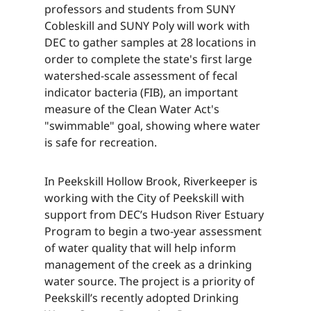
professors and students from SUNY
Cobleskill and SUNY Poly will work with
DEC to gather samples at 28 locations in
order to complete the state's first large
watershed-scale assessment of fecal
indicator bacteria (FIB), an important
measure of the Clean Water Act's
"swimmable" goal, showing where water
is safe for recreation.​​​​‌ ‍ ​‍​‍‌‍ ‌ ​‍‌‍‍‌‌‍‌ ‌‍‍‌‌‍ ‍​‍​‍​ ‍‍​‍​‍‌ ​ ‌‍​‌‌‍ ‍‌‍‍‌‌ ‌​‌ ‍‌​‍ ‍‌‍‍‌‌‍ ​‍​‍​‍ ​​‍​‍‌‍‍​‌ ​‍‌‍‌‌‌‍‌‍​‍​‍​ ‍‍​‍​‍‌‍‍​‌ ‌​‌ ‌​‌ ​​‌ ​ ​ ‍‍​‍ ​‍ ‌‍​ ‌‍ ‌‌ ​ ​‍ ‍‌‍ ‌‌‍​‌‌‍‍‌‌‍ ‍​‍ ‍​ ​‍​ ​​​ ​‍​ ‌​‌ ​‍‌‍‌‌‌‍‌​‌‍‌‌‌ ​ ‌‍‍‌‌‍‌ ‌‍ ‍​‍ ‍‌ ​‍‌‍‍‌‌ ‌‍‌‍‌‌‌ ​‍‌‍‍ ‌‍‌‌‌‍‌‌‌ ​​‌‍‌‌‌ ​‍​‍ ‍‌‍ ‌ ​‍‌‍‌ ​‍ ‌‍‍‌‌‍ ‍‌ ‌​‌‍‌‌‌‍ ‍‌ ‌​​‍ ‌‍‌‌‌‍‌​‌‍‍‌‌ ‌​​‍ ‌‍ ‌‌‍ ‌‍‌​‌‍‌‌​ ‌‌ ​​‌ ​‍‌‍‌‌‌ ​ ‌‍‌‌‌‍ ‍‌ ‌​‌‍​‌‌ ‌​‌‍‍‌‌‍ ‌‍ ‍​ ‍ ‌‍‍‌‌‍‌​​ ‌​ ​‌‌‍​ ‌‍​‍‌‍​‌​ ‍​‌‍‌​​ ​​​ ‌‌​‍ ‌​ ​‍​ ​​​ ‌ ‌‍​‌​‍ ‌​ ‌​​ ​‌‌‍‌​​ ‌​​‍ ‌​ ‍‌‌‍‌‌​ ‌​​ ‌ ​‍ ‌​ ​‍‌‍​‍​ ‌‍‌‍‌‌​ ‌ ‌‍​‍​ ‌‌​ ‌ ‌‍‌‌​ ​​​ ​​​ ‌​​ ‍ ‌ ‌​‌ ‍‌‌ ​​‌‍‌‌​ ‌‌‍​‌‌ ​‍‌ ‌​‌‍‍‌‌‍​ ‌‍ ​‌‍‌‌​ ‍ ‌ ​​‌‍​‌‌ ‌​‌‍‍​​ ‌‌‍​ ‌‍ ‌‍ ‍‌ ‌​‌‍‌‌‌‍ ‍‌ ‌​​‍‌‌​ ‌‌‌​​‍‌‌ ‌‍‍ ‌‍‌‌‌ ‍‌​‍‌‌​ ​ ‌​‌​​‍‌‌​ ​ ‌​‌​​‍‌‌​ ​‍​ ​‍​ ​‌‌‍‌​​ ​​​ ​ ​ ‌‍​ ‌​​ ‌ ​ ‌ ​ ​‍​ ‍​​ ‌​​ ‍​​‍‌‌​ ​‍​ ​‍​‍‌‌​ ‌‌‌​‌​​‍ ‍‌‍​ ‌‍‍​‌‍‍‌‌‍ ​‌‍‌​‌ ​‍‌‍‌‌‌‍ ‍​‍‌‌​ ‌‌‌​​‍‌‌ ‌‍‍ ‌‍‌‌‌ ‍‌​‍‌‌​ ​ ‌​‌​​‍‌‌​ ​ ‌​‌​​‍‌‌​ ​‍​ ​‍​ ​‌‌‍‌​​ ​​​ ​ ​ ‌‍​ ‌​​ ‌ ​ ‌ ​ ​‍​ ‍​​ ‌​​ ‍​​ ​​​‍‌‌​ ​‍​ ​‍​‍‌‌​ ‌‌‌​‌​​‍ ‍‌ ‌​‌‍‌‌‌ ‍​‌ ‌​​ ‌‍​‍‌‍​‌‌ ​ ‌‍‌‌‌‌‌‌‌ ​‍‌‍ ​​ ‌‌‍‍​‌ ‌​‌ ‌​‌ ​​‌ ​ ​‍‌‌​ ​ ‌​​‌​‍‌‌​ ​‍‌​‌‍​‍‌‌​ ​‍‌​‌‍‌‍​ ‌‍ ‌‌ ​ ​‍ ‍‌‍ ‌‌‍​‌‌‍‍‌‌‍ ‍​‍ ‍​ ​‍​ ​​​ ​‍​ ‌​‌ ​‍‌‍‌‌‌‍‌​‌‍‌‌‌ ​ ‌‍‍‌‌‍‌ ‌‍ ‍​‍ ‍‌ ​‍‌‍‍‌‌ ‌‍‌‍‌‌‌ ​‍‌‍‍ ‌‍‌‌‌‍‌‌‌ ​​‌‍‌‌‌ ​‍​‍ ‍‌‍ ‌ ​‍‌‍‌ ​‍‌‍‌‍‍‌‌‍‌​​ ‌​ ​‌‌‍​ ‌‍​‍‌‍​‌​ ‍​‌‍‌​​ ​​​ ‌‌​‍ ‌​ ​‍​ ​​​ ‌ ‌‍​‌​‍ ‌​ ‌​​ ​‌‌‍‌​​ ‌​​‍ ‌​ ‍‌‌‍‌‌​ ‌​​ ‌ ​‍ ‌​ ​‍‌‍​‍​ ‌‍‌‍‌‌​ ‌ ‌‍​‍​ ‌‌​ ‌ ‌‍‌‌​ ​​​ ​​​ ‌​​‍‌‍‌ ‌​‌ ‍‌‌ ​​‌‍‌‌​ ‌‌‍​‌‌ ​‍‌ ‌​‌‍‍‌‌‍​ ‌‍ ​‌‍‌‌​‍‌‍‌ ​​‌‍​‌‌ ‌​‌‍‍​​ ‌‌‍​ ‌‍ ‌‍ ‍‌ ‌​‌‍‌‌‌‍ ‍‌ ‌​​‍‌‌​ ‌‌‌​​‍‌‌ ‌‍‍ ‌‍‌‌‌ ‍‌​‍‌‌​ ​ ‌​‌​​‍‌‌​ ​ ‌​‌​​‍‌‌​ ​‍​ ​‍​ ​‌‌‍‌​​ ​​​ ​ ​ ‌‍​ ‌​​ ‌ ​ ‌ ​ ​‍​ ‍​​ ‌​​ ‍​​‍‌‌​ ​‍​ ​‍​‍‌‌​ ‌‌‌​‌​​‍ ‍‌‍​ ‌‍‍​‌‍‍‌‌‍ ​‌‍‌​‌ ​‍‌‍‌‌‌‍ ‍​‍‌‌​ ‌‌‌​​‍‌‌ ‌‍‍ ‌‍‌‌‌ ‍‌​‍‌‌​ ​ ‌​‌​​‍‌‌​ ​ ‌​‌​​‍‌‌​ ​‍​ ​‍​ ​‌‌‍‌​​ ​​​ ​ ​ ‌‍​ ‌​​ ‌ ​ ‌ ​ ​‍​ ‍​​ ‌​​ ‍​​ ​​​‍‌‌​ ​‍​ ​‍​‍‌‌​ ‌‌‌​‌​​‍ ‍‌ ‌​‌‍‌‌‌ ‍​‌ ‌​​‍‌‍‌ ​​‌‍‌‌‌ ​‍‌ ​ ‌ ​​‌‍‌‌‌‍​ ‌ ‌​‌‍‍‌‌ ‌‍‌‍‌‌​ ‌‌ ​​‌ ‌‌‌‍​‍‌‍ ​‌‍‍‌‌ ​ ‌‍‍​‌‍‌‌‌‍‌​​‍​‍‌ ‌
In Peekskill Hollow Brook, Riverkeeper is
working with the City of Peekskill with
support from DEC’s Hudson River Estuary
Program to begin a two-year assessment
of water quality that will help inform
management of the creek as a drinking
water source. The project is a priority of
Peekskill’s recently adopted Drinking