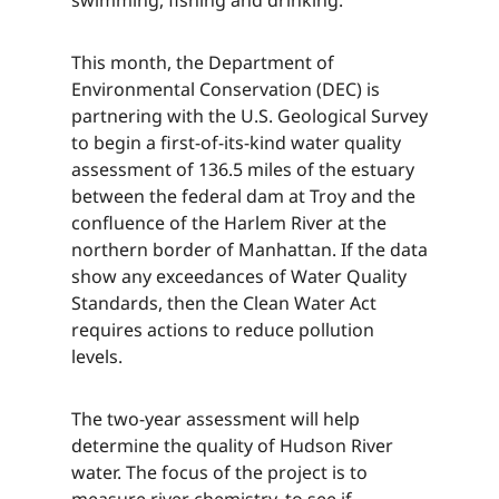
This month, the Department of
Environmental Conservation (DEC) is
partnering with the U.S. Geological Survey
to begin a first-of-its-kind water quality
assessment of 136.5 miles of the estuary
between the federal dam at Troy and the
confluence of the Harlem River at the
northern border of Manhattan. If the data
show any exceedances of Water Quality
Standards, then the Clean Water Act
requires actions to reduce pollution
levels.​​​​‌ ‍ ​‍​‍‌‍ ‌ ​‍‌‍‍‌‌‍‌ ‌‍‍‌‌‍ ‍​‍​‍​ ‍‍​‍​‍‌ ​ ‌‍​‌‌‍ ‍‌‍‍‌‌ ‌​‌ ‍‌​‍ ‍‌‍‍‌‌‍ ​‍​‍​‍ ​​‍​‍‌‍‍​‌ ​‍‌‍‌‌‌‍‌‍​‍​‍​ ‍‍​‍​‍‌‍‍​‌ ‌​‌ ‌​‌ ​​‌ ​ ​ ‍‍​‍ ​‍ ‌‍​ ‌‍ ‌‌ ​ ​‍ ‍‌‍ ‌‌‍​‌‌‍‍‌‌‍ ‍​‍ ‍​ ​‍​ ​​​ ​‍​ ‌​‌ ​‍‌‍‌‌‌‍‌​‌‍‌‌‌ ​ ‌‍‍‌‌‍‌ ‌‍ ‍​‍ ‍‌ ​‍‌‍‍‌‌ ‌‍‌‍‌‌‌ ​‍‌‍‍ ‌‍‌‌‌‍‌‌‌ ​​‌‍‌‌‌ ​‍​‍ ‍‌‍ ‌ ​‍‌‍‌ ​‍ ‌‍‍‌‌‍ ‍‌ ‌​‌‍‌‌‌‍ ‍‌ ‌​​‍ ‌‍‌‌‌‍‌​‌‍‍‌‌ ‌​​‍ ‌‍ ‌‌‍ ‌‍‌​‌‍‌‌​ ‌‌ ​​‌ ​‍‌‍‌‌‌ ​ ‌‍‌‌‌‍ ‍‌ ‌​‌‍​‌‌ ‌​‌‍‍‌‌‍ ‌‍ ‍​ ‍ ‌‍‍‌‌‍‌​​ ‌​ ​‌‌‍​ ‌‍​‍‌‍​‌​ ‍​‌‍‌​​ ​​​ ‌‌​‍ ‌​ ​‍​ ​​​ ‌ ‌‍​‌​‍ ‌​ ‌​​ ​‌‌‍‌​​ ‌​​‍ ‌​ ‍‌‌‍‌‌​ ‌​​ ‌ ​‍ ‌​ ​‍‌‍​‍​ ‌‍‌‍‌‌​ ‌ ‌‍​‍​ ‌‌​ ‌ ‌‍‌‌​ ​​​ ​​​ ‌​​ ‍ ‌ ‌​‌ ‍‌‌ ​​‌‍‌‌​ ‌‌‍​‌‌ ​‍‌ ‌​‌‍‍‌‌‍​ ‌‍ ​‌‍‌‌​ ‍ ‌ ​​‌‍​‌‌ ‌​‌‍‍​​ ‌‌‍​ ‌‍ ‌‍ ‍‌ ‌​‌‍‌‌‌‍ ‍‌ ‌​​‍‌‌​ ‌‌‌​​‍‌‌ ‌‍‍ ‌‍‌‌‌ ‍‌​‍‌‌​ ​ ‌​‌​​‍‌‌​ ​ ‌​‌​​‍‌‌​ ​‍​ ​‍​ ‌ ​ ‍​​ ‍​‌‍​‍​ ‌‌​ ‌ ​ ​ ​ ‍‌​ ​‌​ ‌ ​ ‍‌​ ​ ​‍‌‌​ ​‍​ ​‍​‍‌‌​ ‌‌‌​‌​​‍ ‍‌‍​ ‌‍‍​‌‍‍‌‌‍ ​‌‍‌​‌ ​‍‌‍‌‌‌‍ ‍​‍‌‌​ ‌‌‌​​‍‌‌ ‌‍‍ ‌‍‌‌‌ ‍‌​‍‌‌​ ​ ‌​‌​​‍‌‌​ ​ ‌​‌​​‍‌‌​ ​‍​ ​‍​ ‌ ​ ‍​​ ‍​‌‍​‍​ ‌‌​ ‌ ​ ​ ​ ‍‌​ ​‌​ ‌ ​ ‍‌​ ​ ​ ​​​‍‌‌​ ​‍​ ​‍​‍‌‌​ ‌‌‌​‌​​‍ ‍‌ ‌​‌‍‌‌‌ ‍​‌ ‌​​ ‌‍​‍‌‍​‌‌ ​ ‌‍‌‌‌‌‌‌‌ ​‍‌‍ ​​ ‌‌‍‍​‌ ‌​‌ ‌​‌ ​​‌ ​ ​‍‌‌​ ​ ‌​​‌​‍‌‌​ ​‍‌​‌‍​‍‌‌​ ​‍‌​‌‍‌‍​ ‌‍ ‌‌ ​ ​‍ ‍‌‍ ‌‌‍​‌‌‍‍‌‌‍ ‍​‍ ‍​ ​‍​ ​​​ ​‍​ ‌​‌ ​‍‌‍‌‌‌‍‌​‌‍‌‌‌ ​ ‌‍‍‌‌‍‌ ‌‍ ‍​‍ ‍‌ ​‍‌‍‍‌‌ ‌‍‌‍‌‌‌ ​‍‌‍‍ ‌‍‌‌‌‍‌‌‌ ​​‌‍‌‌‌ ​‍​‍ ‍‌‍ ‌ ​‍‌‍‌ ​‍‌‍‌‍‍‌‌‍‌​​ ‌​ ​‌‌‍​ ‌‍​‍‌‍​‌​ ‍​‌‍‌​​ ​​​ ‌‌​‍ ‌​ ​‍​ ​​​ ‌ ‌‍​‌​‍ ‌​ ‌​​ ​‌‌‍‌​​ ‌​​‍ ‌​ ‍‌‌‍‌‌​ ‌​​ ‌ ​‍ ‌​ ​‍‌‍​‍​ ‌‍‌‍‌‌​ ‌ ‌‍​‍​ ‌‌​ ‌ ‌‍‌‌​ ​​​ ​​​ ‌​​‍‌‍‌ ‌​‌ ‍‌‌ ​​‌‍‌‌​ ‌‌‍​‌‌ ​‍‌ ‌​‌‍‍‌‌‍​ ‌‍ ​‌‍‌‌​‍‌‍‌ ​​‌‍​‌‌ ‌​‌‍‍​​ ‌‌‍​ ‌‍ ‌‍ ‍‌ ‌​‌‍‌‌‌‍ ‍‌ ‌​​‍‌‌​ ‌‌‌​​‍‌‌ ‌‍‍ ‌‍‌‌‌ ‍‌​‍‌‌​ ​ ‌​‌​​‍‌‌​ ​ ‌​‌​​‍‌‌​ ​‍​ ​‍​ ‌ ​ ‍​​ ‍​‌‍​‍​ ‌‌​ ‌ ​ ​ ​ ‍‌​ ​‌​ ‌ ​ ‍‌​ ​ ​‍‌‌​ ​‍​ ​‍​‍‌‌​ ‌‌‌​‌​​‍ ‍‌‍​ ‌‍‍​‌‍‍‌‌‍ ​‌‍‌​‌ ​‍‌‍‌‌‌‍ ‍​‍‌‌​ ‌‌‌​​‍‌‌ ‌‍‍ ‌‍‌‌‌ ‍‌​‍‌‌​ ​ ‌​‌​​‍‌‌​ ​ ‌​‌​​‍‌‌​ ​‍​ ​‍​ ‌ ​ ‍​​ ‍​‌‍​‍​ ‌‌​ ‌ ​ ​ ​ ‍‌​ ​‌​ ‌ ​ ‍‌​ ​ ​ ​​​‍‌‌​ ​‍​ ​‍​‍‌‌​ ‌‌‌​‌​​‍ ‍‌ ‌​‌‍‌‌‌ ‍​‌ ‌​​‍‌‍‌ ​​‌‍‌‌‌ ​‍‌ ​ ‌ ​​‌‍‌‌‌‍​ ‌ ‌​‌‍‍‌‌ ‌‍‌‍‌‌​ ‌‌ ​​‌ ‌‌‌‍​‍‌‍ ​‌‍‍‌‌ ​ ‌‍‍​‌‍‌‌‌‍‌​​‍​‍‌ ‌
The two-year assessment will help
determine the quality of Hudson River
water. The focus of the project is to
measure river chemistry, to see if