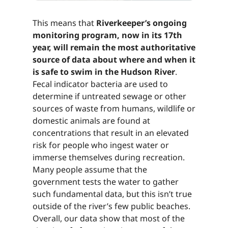
This means that ​​​​‌ ‍ ​‍​‍‌‍ ‌ ​‍‌‍‍‌‌‍‌ ‌‍‍‌‌‍ ‍​‍​‍​ ‍‍​‍​‍‌ ​ ‌‍​‌‌‍ ‍‌‍‍‌‌ ‌​‌ ‍‌​‍ ‍‌‍‍‌‌‍ ​‍​‍​‍ ​​‍​‍‌‍‍​‌ ​‍‌‍‌‌‌‍‌‍​‍​‍​ ‍‍​‍​‍‌‍‍​‌ ‌​‌ ‌​‌ ​​‌ ​ ​ ‍‍​‍ ​‍ ‌‍​ ‌‍ ‌‌ ​ ​‍ ‍‌‍ ‌‌‍​‌‌‍‍‌‌‍ ‍​‍ ‍​ ​‍​ ​​​ ​‍​ ‌​‌ ​‍‌‍‌‌‌‍‌​‌‍‌‌‌ ​ ‌‍‍‌‌‍‌ ‌‍ ‍​‍ ‍‌ ​‍‌‍‍‌‌ ‌‍‌‍‌‌‌ ​‍‌‍‍ ‌‍‌‌‌‍‌‌‌ ​​‌‍‌‌‌ ​‍​‍ ‍‌‍ ‌ ​‍‌‍‌ ​‍ ‌‍‍‌‌‍ ‍‌ ‌​‌‍‌‌‌‍ ‍‌ ‌​​‍ ‌‍‌‌‌‍‌​‌‍‍‌‌ ‌​​‍ ‌‍ ‌‌‍ ‌‍‌​‌‍‌‌​ ‌‌ ​​‌ ​‍‌‍‌‌‌ ​ ‌‍‌‌‌‍ ‍‌ ‌​‌‍​‌‌ ‌​‌‍‍‌‌‍ ‌‍ ‍​ ‍ ‌‍‍‌‌‍‌​​ ‌​ ​‌‌‍​ ‌‍​‍‌‍​‌​ ‍​‌‍‌​​ ​​​ ‌‌​‍ ‌​ ​‍​ ​​​ ‌ ‌‍​‌​‍ ‌​ ‌​​ ​‌‌‍‌​​ ‌​​‍ ‌​ ‍‌‌‍‌‌​ ‌​​ ‌ ​‍ ‌​ ​‍‌‍​‍​ ‌‍‌‍‌‌​ ‌ ‌‍​‍​ ‌‌​ ‌ ‌‍‌‌​ ​​​ ​​​ ‌​​ ‍ ‌ ‌​‌ ‍‌‌ ​​‌‍‌‌​ ‌‌‍​‌‌ ​‍‌ ‌​‌‍‍‌‌‍​ ‌‍ ​‌‍‌‌​ ‍ ‌ ​​‌‍​‌‌ ‌​‌‍‍​​ ‌‌‍​ ‌‍ ‌‍ ‍‌ ‌​‌‍‌‌‌‍ ‍‌ ‌​​‍‌‌​ ‌‌‌​​‍‌‌ ‌‍‍ ‌‍‌‌‌ ‍‌​‍‌‌​ ​ ‌​‌​​‍‌‌​ ​ ‌​‌​​‍‌‌​ ​‍​ ​‍​ ‌ ‌‍​ ​ ​ ​ ‍‌‌‍​ ​ ‌​​ ​​​ ‍​​ ‌ ​ ​‍‌‍​‍​ ‍‌​‍‌‌​ ​‍​ ​‍​‍‌‌​ ‌‌‌​‌​​‍ ‍‌‍​ ‌‍‍​‌‍‍‌‌‍ ​‌‍‌​‌ ​‍‌‍‌‌‌‍ ‍​‍‌‌​ ‌‌‌​​‍‌‌ ‌‍‍ ‌‍‌‌‌ ‍‌​‍‌‌​ ​ ‌​‌​​‍‌‌​ ​ ‌​‌​​‍‌‌​ ​‍​ ​‍​ ‌ ‌‍​ ​ ​ ​ ‍‌‌‍​ ​ ‌​​ ​​​ ‍​​ ‌ ​ ​‍‌‍​‍​ ‍‌​ ​​​‍‌‌​ ​‍​ ​‍​‍‌‌​ ‌‌‌​‌​​‍ ‍‌ ‌​‌‍‌‌‌ ‍​‌ ‌​​ ‌‍​‍‌‍​‌‌ ​ ‌‍‌‌‌‌‌‌‌ ​‍‌‍ ​​ ‌‌‍‍​‌ ‌​‌ ‌​‌ ​​‌ ​ ​‍‌‌​ ​ ‌​​‌​‍‌‌​ ​‍‌​‌‍​‍‌‌​ ​‍‌​‌‍‌‍​ ‌‍ ‌‌ ​ ​‍ ‍‌‍ ‌‌‍​‌‌‍‍‌‌‍ ‍​‍ ‍​ ​‍​ ​​​ ​‍​ ‌​‌ ​‍‌‍‌‌‌‍‌​‌‍‌‌‌ ​ ‌‍‍‌‌‍‌ ‌‍ ‍​‍ ‍‌ ​‍‌‍‍‌‌ ‌‍‌‍‌‌‌ ​‍‌‍‍ ‌‍‌‌‌‍‌‌‌ ​​‌‍‌‌‌ ​‍​‍ ‍‌‍ ‌ ​‍‌‍‌ ​‍‌‍‌‍‍‌‌‍‌​​ ‌​ ​‌‌‍​ ‌‍​‍‌‍​‌​ ‍​‌‍‌​​ ​​​ ‌‌​‍ ‌​ ​‍​ ​​​ ‌ ‌‍​‌​‍ ‌​ ‌​​ ​‌‌‍‌​​ ‌​​‍ ‌​ ‍‌‌‍‌‌​ ‌​​ ‌ ​‍ ‌​ ​‍‌‍​‍​ ‌‍‌‍‌‌​ ‌ ‌‍​‍​ ‌‌​ ‌ ‌‍‌‌​ ​​​ ​​​ ‌​​‍‌‍‌ ‌​‌ ‍‌‌ ​​‌‍‌‌​ ‌‌‍​‌‌ ​‍‌ ‌​‌‍‍‌‌‍​ ‌‍ ​‌‍‌‌​‍‌‍‌ ​​‌‍​‌‌ ‌​‌‍‍​​ ‌‌‍​ ‌‍ ‌‍ ‍‌ ‌​‌‍‌‌‌‍ ‍‌ ‌​​‍‌‌​ ‌‌‌​​‍‌‌ ‌‍‍ ‌‍‌‌‌ ‍‌​‍‌‌​ ​ ‌​‌​​‍‌‌​ ​ ‌​‌​​‍‌‌​ ​‍​ ​‍​ ‌ ‌‍​ ​ ​ ​ ‍‌‌‍​ ​ ‌​​ ​​​ ‍​​ ‌ ​ ​‍‌‍​‍​ ‍‌​‍‌‌​ ​‍​ ​‍​‍‌‌​ ‌‌‌​‌​​‍ ‍‌‍​ ‌‍‍​‌‍‍‌‌‍ ​‌‍‌​‌ ​‍‌‍‌‌‌‍ ‍​‍‌‌​ ‌‌‌​​‍‌‌ ‌‍‍ ‌‍‌‌‌ ‍‌​‍‌‌​ ​ ‌​‌​​‍‌‌​ ​ ‌​‌​​‍‌‌​ ​‍​ ​‍​ ‌ ‌‍​ ​ ​ ​ ‍‌‌‍​ ​ ‌​​ ​​​ ‍​​ ‌ ​ ​‍‌‍​‍​ ‍‌​ ​​​‍‌‌​ ​‍​ ​‍​‍‌‌​ ‌‌‌​‌​​‍ ‍‌ ‌​‌‍‌‌‌ ‍​‌ ‌​​‍‌‍‌ ​​‌‍‌‌‌ ​‍‌ ​ ‌ ​​‌‍‌‌‌‍​ ‌ ‌​‌‍‍‌‌ ‌‍‌‍‌‌​ ‌‌ ​​‌ ‌‌‌‍​‍‌‍ ​‌‍‍‌‌ ​ ‌‍‍​‌‍‌‌‌‍‌​​‍​‍‌ ‌
Riverkeeper’s ongoing
monitoring program, now in its 17th
year, will remain the most authoritative
source of data about where and when it
is safe to swim in the Hudson River​​​​‌ ‍ ​‍​‍‌‍ ‌ ​‍‌‍‍‌‌‍‌ ‌‍‍‌‌‍ ‍​‍​‍​ ‍‍​‍​‍‌ ​ ‌‍​‌‌‍ ‍‌‍‍‌‌ ‌​‌ ‍‌​‍ ‍‌‍‍‌‌‍ ​‍​‍​‍ ​​‍​‍‌‍‍​‌ ​‍‌‍‌‌‌‍‌‍​‍​‍​ ‍‍​‍​‍‌‍‍​‌ ‌​‌ ‌​‌ ​​‌ ​ ​ ‍‍​‍ ​‍ ‌‍​ ‌‍ ‌‌ ​ ​‍ ‍‌‍ ‌‌‍​‌‌‍‍‌‌‍ ‍​‍ ‍​ ​‍​ ​​​ ​‍​ ‌​‌ ​‍‌‍‌‌‌‍‌​‌‍‌‌‌ ​ ‌‍‍‌‌‍‌ ‌‍ ‍​‍ ‍‌ ​‍‌‍‍‌‌ ‌‍‌‍‌‌‌ ​‍‌‍‍ ‌‍‌‌‌‍‌‌‌ ​​‌‍‌‌‌ ​‍​‍ ‍‌‍ ‌ ​‍‌‍‌ ​‍ ‌‍‍‌‌‍ ‍‌ ‌​‌‍‌‌‌‍ ‍‌ ‌​​‍ ‌‍‌‌‌‍‌​‌‍‍‌‌ ‌​​‍ ‌‍ ‌‌‍ ‌‍‌​‌‍‌‌​ ‌‌ ​​‌ ​‍‌‍‌‌‌ ​ ‌‍‌‌‌‍ ‍‌ ‌​‌‍​‌‌ ‌​‌‍‍‌‌‍ ‌‍ ‍​ ‍ ‌‍‍‌‌‍‌​​ ‌​ ​‌‌‍​ ‌‍​‍‌‍​‌​ ‍​‌‍‌​​ ​​​ ‌‌​‍ ‌​ ​‍​ ​​​ ‌ ‌‍​‌​‍ ‌​ ‌​​ ​‌‌‍‌​​ ‌​​‍ ‌​ ‍‌‌‍‌‌​ ‌​​ ‌ ​‍ ‌​ ​‍‌‍​‍​ ‌‍‌‍‌‌​ ‌ ‌‍​‍​ ‌‌​ ‌ ‌‍‌‌​ ​​​ ​​​ ‌​​ ‍ ‌ ‌​‌ ‍‌‌ ​​‌‍‌‌​ ‌‌‍​‌‌ ​‍‌ ‌​‌‍‍‌‌‍​ ‌‍ ​‌‍‌‌​ ‍ ‌ ​​‌‍​‌‌ ‌​‌‍‍​​ ‌‌‍​ ‌‍ ‌‍ ‍‌ ‌​‌‍‌‌‌‍ ‍‌ ‌​​‍‌‌​ ‌‌‌​​‍‌‌ ‌‍‍ ‌‍‌‌‌ ‍‌​‍‌‌​ ​ ‌​‌​​‍‌‌​ ​ ‌​‌​​‍‌‌​ ​‍​ ​‍​ ‌ ‌‍​ ​ ​ ​ ‍‌‌‍​ ​ ‌​​ ​​​ ‍​​ ‌ ​ ​‍‌‍​‍​ ‍‌​‍‌‌​ ​‍​ ​‍​‍‌‌​ ‌‌‌​‌​​‍ ‍‌‍​ ‌‍‍​‌‍‍‌‌‍ ​‌‍‌​‌ ​‍‌‍‌‌‌‍ ‍​‍‌‌​ ‌‌‌​​‍‌‌ ‌‍‍ ‌‍‌‌‌ ‍‌​‍‌‌​ ​ ‌​‌​​‍‌‌​ ​ ‌​‌​​‍‌‌​ ​‍​ ​‍​ ‌ ‌‍​ ​ ​ ​ ‍‌‌‍​ ​ ‌​​ ​​​ ‍​​ ‌ ​ ​‍‌‍​‍​ ‍‌​ ​‌​‍‌‌​ ​‍​ ​‍​‍‌‌​ ‌‌‌​‌​​‍ ‍‌ ‌​‌‍‌‌‌ ‍​‌ ‌​​ ‌‍​‍‌‍​‌‌ ​ ‌‍‌‌‌‌‌‌‌ ​‍‌‍ ​​ ‌‌‍‍​‌ ‌​‌ ‌​‌ ​​‌ ​ ​‍‌‌​ ​ ‌​​‌​‍‌‌​ ​‍‌​‌‍​‍‌‌​ ​‍‌​‌‍‌‍​ ‌‍ ‌‌ ​ ​‍ ‍‌‍ ‌‌‍​‌‌‍‍‌‌‍ ‍​‍ ‍​ ​‍​ ​​​ ​‍​ ‌​‌ ​‍‌‍‌‌‌‍‌​‌‍‌‌‌ ​ ‌‍‍‌‌‍‌ ‌‍ ‍​‍ ‍‌ ​‍‌‍‍‌‌ ‌‍‌‍‌‌‌ ​‍‌‍‍ ‌‍‌‌‌‍‌‌‌ ​​‌‍‌‌‌ ​‍​‍ ‍‌‍ ‌ ​‍‌‍‌ ​‍‌‍‌‍‍‌‌‍‌​​ ‌​ ​‌‌‍​ ‌‍​‍‌‍​‌​ ‍​‌‍‌​​ ​​​ ‌‌​‍ ‌​ ​‍​ ​​​ ‌ ‌‍​‌​‍ ‌​ ‌​​ ​‌‌‍‌​​ ‌​​‍ ‌​ ‍‌‌‍‌‌​ ‌​​ ‌ ​‍ ‌​ ​‍‌‍​‍​ ‌‍‌‍‌‌​ ‌ ‌‍​‍​ ‌‌​ ‌ ‌‍‌‌​ ​​​ ​​​ ‌​​‍‌‍‌ ‌​‌ ‍‌‌ ​​‌‍‌‌​ ‌‌‍​‌‌ ​‍‌ ‌​‌‍‍‌‌‍​ ‌‍ ​‌‍‌‌​‍‌‍‌ ​​‌‍​‌‌ ‌​‌‍‍​​ ‌‌‍​ ‌‍ ‌‍ ‍‌ ‌​‌‍‌‌‌‍ ‍‌ ‌​​‍‌‌​ ‌‌‌​​‍‌‌ ‌‍‍ ‌‍‌‌‌ ‍‌​‍‌‌​ ​ ‌​‌​​‍‌‌​ ​ ‌​‌​​‍‌‌​ ​‍​ ​‍​ ‌ ‌‍​ ​ ​ ​ ‍‌‌‍​ ​ ‌​​ ​​​ ‍​​ ‌ ​ ​‍‌‍​‍​ ‍‌​‍‌‌​ ​‍​ ​‍​‍‌‌​ ‌‌‌​‌​​‍ ‍‌‍​ ‌‍‍​‌‍‍‌‌‍ ​‌‍‌​‌ ​‍‌‍‌‌‌‍ ‍​‍‌‌​ ‌‌‌​​‍‌‌ ‌‍‍ ‌‍‌‌‌ ‍‌​‍‌‌​ ​ ‌​‌​​‍‌‌​ ​ ‌​‌​​‍‌‌​ ​‍​ ​‍​ ‌ ‌‍​ ​ ​ ​ ‍‌‌‍​ ​ ‌​​ ​​​ ‍​​ ‌ ​ ​‍‌‍​‍​ ‍‌​ ​‌​‍‌‌​ ​‍​ ​‍​‍‌‌​ ‌‌‌​‌​​‍ ‍‌ ‌​‌‍‌‌‌ ‍​‌ ‌​​‍‌‍‌ ​​‌‍‌‌‌ ​‍‌ ​ ‌ ​​‌‍‌‌‌‍​ ‌ ‌​‌‍‍‌‌ ‌‍‌‍‌‌​ ‌‌ ​​‌ ‌‌‌‍​‍‌‍ ​‌‍‍‌‌ ​ ‌‍‍​‌‍‌‌‌‍‌​​‍​‍‌ ‌
.
Fecal indicator bacteria are used to
determine if untreated sewage or other
sources of waste from humans, wildlife or
domestic animals are found at
concentrations that result in an elevated
risk for people who ingest water or
immerse themselves during recreation.
Many people assume that the
government tests the water to gather
such fundamental data, but this isn’t true
outside of the river’s few public beaches.
Overall, our data show that most of the