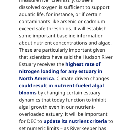
dissolved oxygen is sufficient to support
aquatic life, for instance, or if certain
contaminants like arsenic or cadmium
exceed safe thresholds. It will establish
some important baseline information
about nutrient concentrations and algae.
These are particularly important given
that scientists have said the Hudson River
Estuary receives the ​​​​‌ ‍ ​‍​‍‌‍ ‌ ​‍‌‍‍‌‌‍‌ ‌‍‍‌‌‍ ‍​‍​‍​ ‍‍​‍​‍‌ ​ ‌‍​‌‌‍ ‍‌‍‍‌‌ ‌​‌ ‍‌​‍ ‍‌‍‍‌‌‍ ​‍​‍​‍ ​​‍​‍‌‍‍​‌ ​‍‌‍‌‌‌‍‌‍​‍​‍​ ‍‍​‍​‍‌‍‍​‌ ‌​‌ ‌​‌ ​​‌ ​ ​ ‍‍​‍ ​‍ ‌‍​ ‌‍ ‌‌ ​ ​‍ ‍‌‍ ‌‌‍​‌‌‍‍‌‌‍ ‍​‍ ‍​ ​‍​ ​​​ ​‍​ ‌​‌ ​‍‌‍‌‌‌‍‌​‌‍‌‌‌ ​ ‌‍‍‌‌‍‌ ‌‍ ‍​‍ ‍‌ ​‍‌‍‍‌‌ ‌‍‌‍‌‌‌ ​‍‌‍‍ ‌‍‌‌‌‍‌‌‌ ​​‌‍‌‌‌ ​‍​‍ ‍‌‍ ‌ ​‍‌‍‌ ​‍ ‌‍‍‌‌‍ ‍‌ ‌​‌‍‌‌‌‍ ‍‌ ‌​​‍ ‌‍‌‌‌‍‌​‌‍‍‌‌ ‌​​‍ ‌‍ ‌‌‍ ‌‍‌​‌‍‌‌​ ‌‌ ​​‌ ​‍‌‍‌‌‌ ​ ‌‍‌‌‌‍ ‍‌ ‌​‌‍​‌‌ ‌​‌‍‍‌‌‍ ‌‍ ‍​ ‍ ‌‍‍‌‌‍‌​​ ‌​ ​‌‌‍​ ‌‍​‍‌‍​‌​ ‍​‌‍‌​​ ​​​ ‌‌​‍ ‌​ ​‍​ ​​​ ‌ ‌‍​‌​‍ ‌​ ‌​​ ​‌‌‍‌​​ ‌​​‍ ‌​ ‍‌‌‍‌‌​ ‌​​ ‌ ​‍ ‌​ ​‍‌‍​‍​ ‌‍‌‍‌‌​ ‌ ‌‍​‍​ ‌‌​ ‌ ‌‍‌‌​ ​​​ ​​​ ‌​​ ‍ ‌ ‌​‌ ‍‌‌ ​​‌‍‌‌​ ‌‌‍​‌‌ ​‍‌ ‌​‌‍‍‌‌‍​ ‌‍ ​‌‍‌‌​ ‍ ‌ ​​‌‍​‌‌ ‌​‌‍‍​​ ‌‌‍​ ‌‍ ‌‍ ‍‌ ‌​‌‍‌‌‌‍ ‍‌ ‌​​‍‌‌​ ‌‌‌​​‍‌‌ ‌‍‍ ‌‍‌‌‌ ‍‌​‍‌‌​ ​ ‌​‌​​‍‌‌​ ​ ‌​‌​​‍‌‌​ ​‍​ ​‍‌‍‌‌‌‍​ ‌‍​‌‌‍‌​​ ‌‍​ ‍‌‌‍​‌​ ‌ ​ ​ ​ ‍‌​ ‌ ​ ‌‌​‍‌‌​ ​‍​ ​‍​‍‌‌​ ‌‌‌​‌​​‍ ‍‌‍​ ‌‍‍​‌‍‍‌‌‍ ​‌‍‌​‌ ​‍‌‍‌‌‌‍ ‍​‍‌‌​ ‌‌‌​​‍‌‌ ‌‍‍ ‌‍‌‌‌ ‍‌​‍‌‌​ ​ ‌​‌​​‍‌‌​ ​ ‌​‌​​‍‌‌​ ​‍​ ​‍‌‍‌‌‌‍​ ‌‍​‌‌‍‌​​ ‌‍​ ‍‌‌‍​‌​ ‌ ​ ​ ​ ‍‌​ ‌ ​ ‌‌​ ​​​‍‌‌​ ​‍​ ​‍​‍‌‌​ ‌‌‌​‌​​‍ ‍‌ ‌​‌‍‌‌‌ ‍​‌ ‌​​ ‌‍​‍‌‍​‌‌ ​ ‌‍‌‌‌‌‌‌‌ ​‍‌‍ ​​ ‌‌‍‍​‌ ‌​‌ ‌​‌ ​​‌ ​ ​‍‌‌​ ​ ‌​​‌​‍‌‌​ ​‍‌​‌‍​‍‌‌​ ​‍‌​‌‍‌‍​ ‌‍ ‌‌ ​ ​‍ ‍‌‍ ‌‌‍​‌‌‍‍‌‌‍ ‍​‍ ‍​ ​‍​ ​​​ ​‍​ ‌​‌ ​‍‌‍‌‌‌‍‌​‌‍‌‌‌ ​ ‌‍‍‌‌‍‌ ‌‍ ‍​‍ ‍‌ ​‍‌‍‍‌‌ ‌‍‌‍‌‌‌ ​‍‌‍‍ ‌‍‌‌‌‍‌‌‌ ​​‌‍‌‌‌ ​‍​‍ ‍‌‍ ‌ ​‍‌‍‌ ​‍‌‍‌‍‍‌‌‍‌​​ ‌​ ​‌‌‍​ ‌‍​‍‌‍​‌​ ‍​‌‍‌​​ ​​​ ‌‌​‍ ‌​ ​‍​ ​​​ ‌ ‌‍​‌​‍ ‌​ ‌​​ ​‌‌‍‌​​ ‌​​‍ ‌​ ‍‌‌‍‌‌​ ‌​​ ‌ ​‍ ‌​ ​‍‌‍​‍​ ‌‍‌‍‌‌​ ‌ ‌‍​‍​ ‌‌​ ‌ ‌‍‌‌​ ​​​ ​​​ ‌​​‍‌‍‌ ‌​‌ ‍‌‌ ​​‌‍‌‌​ ‌‌‍​‌‌ ​‍‌ ‌​‌‍‍‌‌‍​ ‌‍ ​‌‍‌‌​‍‌‍‌ ​​‌‍​‌‌ ‌​‌‍‍​​ ‌‌‍​ ‌‍ ‌‍ ‍‌ ‌​‌‍‌‌‌‍ ‍‌ ‌​​‍‌‌​ ‌‌‌​​‍‌‌ ‌‍‍ ‌‍‌‌‌ ‍‌​‍‌‌​ ​ ‌​‌​​‍‌‌​ ​ ‌​‌​​‍‌‌​ ​‍​ ​‍‌‍‌‌‌‍​ ‌‍​‌‌‍‌​​ ‌‍​ ‍‌‌‍​‌​ ‌ ​ ​ ​ ‍‌​ ‌ ​ ‌‌​‍‌‌​ ​‍​ ​‍​‍‌‌​ ‌‌‌​‌​​‍ ‍‌‍​ ‌‍‍​‌‍‍‌‌‍ ​‌‍‌​‌ ​‍‌‍‌‌‌‍ ‍​‍‌‌​ ‌‌‌​​‍‌‌ ‌‍‍ ‌‍‌‌‌ ‍‌​‍‌‌​ ​ ‌​‌​​‍‌‌​ ​ ‌​‌​​‍‌‌​ ​‍​ ​‍‌‍‌‌‌‍​ ‌‍​‌‌‍‌​​ ‌‍​ ‍‌‌‍​‌​ ‌ ​ ​ ​ ‍‌​ ‌ ​ ‌‌​ ​​​‍‌‌​ ​‍​ ​‍​‍‌‌​ ‌‌‌​‌​​‍ ‍‌ ‌​‌‍‌‌‌ ‍​‌ ‌​​‍‌‍‌ ​​‌‍‌‌‌ ​‍‌ ​ ‌ ​​‌‍‌‌‌‍​ ‌ ‌​‌‍‍‌‌ ‌‍‌‍‌‌​ ‌‌ ​​‌ ‌‌‌‍​‍‌‍ ​‌‍‍‌‌ ​ ‌‍‍​‌‍‌‌‌‍‌​​‍​‍‌ ‌
highest rate of
nitrogen loading for any estuary in
North America​​​​‌ ‍ ​‍​‍‌‍ ‌ ​‍‌‍‍‌‌‍‌ ‌‍‍‌‌‍ ‍​‍​‍​ ‍‍​‍​‍‌ ​ ‌‍​‌‌‍ ‍‌‍‍‌‌ ‌​‌ ‍‌​‍ ‍‌‍‍‌‌‍ ​‍​‍​‍ ​​‍​‍‌‍‍​‌ ​‍‌‍‌‌‌‍‌‍​‍​‍​ ‍‍​‍​‍‌‍‍​‌ ‌​‌ ‌​‌ ​​‌ ​ ​ ‍‍​‍ ​‍ ‌‍​ ‌‍ ‌‌ ​ ​‍ ‍‌‍ ‌‌‍​‌‌‍‍‌‌‍ ‍​‍ ‍​ ​‍​ ​​​ ​‍​ ‌​‌ ​‍‌‍‌‌‌‍‌​‌‍‌‌‌ ​ ‌‍‍‌‌‍‌ ‌‍ ‍​‍ ‍‌ ​‍‌‍‍‌‌ ‌‍‌‍‌‌‌ ​‍‌‍‍ ‌‍‌‌‌‍‌‌‌ ​​‌‍‌‌‌ ​‍​‍ ‍‌‍ ‌ ​‍‌‍‌ ​‍ ‌‍‍‌‌‍ ‍‌ ‌​‌‍‌‌‌‍ ‍‌ ‌​​‍ ‌‍‌‌‌‍‌​‌‍‍‌‌ ‌​​‍ ‌‍ ‌‌‍ ‌‍‌​‌‍‌‌​ ‌‌ ​​‌ ​‍‌‍‌‌‌ ​ ‌‍‌‌‌‍ ‍‌ ‌​‌‍​‌‌ ‌​‌‍‍‌‌‍ ‌‍ ‍​ ‍ ‌‍‍‌‌‍‌​​ ‌​ ​‌‌‍​ ‌‍​‍‌‍​‌​ ‍​‌‍‌​​ ​​​ ‌‌​‍ ‌​ ​‍​ ​​​ ‌ ‌‍​‌​‍ ‌​ ‌​​ ​‌‌‍‌​​ ‌​​‍ ‌​ ‍‌‌‍‌‌​ ‌​​ ‌ ​‍ ‌​ ​‍‌‍​‍​ ‌‍‌‍‌‌​ ‌ ‌‍​‍​ ‌‌​ ‌ ‌‍‌‌​ ​​​ ​​​ ‌​​ ‍ ‌ ‌​‌ ‍‌‌ ​​‌‍‌‌​ ‌‌‍​‌‌ ​‍‌ ‌​‌‍‍‌‌‍​ ‌‍ ​‌‍‌‌​ ‍ ‌ ​​‌‍​‌‌ ‌​‌‍‍​​ ‌‌‍​ ‌‍ ‌‍ ‍‌ ‌​‌‍‌‌‌‍ ‍‌ ‌​​‍‌‌​ ‌‌‌​​‍‌‌ ‌‍‍ ‌‍‌‌‌ ‍‌​‍‌‌​ ​ ‌​‌​​‍‌‌​ ​ ‌​‌​​‍‌‌​ ​‍​ ​‍‌‍‌‌‌‍​ ‌‍​‌‌‍‌​​ ‌‍​ ‍‌‌‍​‌​ ‌ ​ ​ ​ ‍‌​ ‌ ​ ‌‌​‍‌‌​ ​‍​ ​‍​‍‌‌​ ‌‌‌​‌​​‍ ‍‌‍​ ‌‍‍​‌‍‍‌‌‍ ​‌‍‌​‌ ​‍‌‍‌‌‌‍ ‍​‍‌‌​ ‌‌‌​​‍‌‌ ‌‍‍ ‌‍‌‌‌ ‍‌​‍‌‌​ ​ ‌​‌​​‍‌‌​ ​ ‌​‌​​‍‌‌​ ​‍​ ​‍‌‍‌‌‌‍​ ‌‍​‌‌‍‌​​ ‌‍​ ‍‌‌‍​‌​ ‌ ​ ​ ​ ‍‌​ ‌ ​ ‌‌​ ​‌​‍‌‌​ ​‍​ ​‍​‍‌‌​ ‌‌‌​‌​​‍ ‍‌ ‌​‌‍‌‌‌ ‍​‌ ‌​​ ‌‍​‍‌‍​‌‌ ​ ‌‍‌‌‌‌‌‌‌ ​‍‌‍ ​​ ‌‌‍‍​‌ ‌​‌ ‌​‌ ​​‌ ​ ​‍‌‌​ ​ ‌​​‌​‍‌‌​ ​‍‌​‌‍​‍‌‌​ ​‍‌​‌‍‌‍​ ‌‍ ‌‌ ​ ​‍ ‍‌‍ ‌‌‍​‌‌‍‍‌‌‍ ‍​‍ ‍​ ​‍​ ​​​ ​‍​ ‌​‌ ​‍‌‍‌‌‌‍‌​‌‍‌‌‌ ​ ‌‍‍‌‌‍‌ ‌‍ ‍​‍ ‍‌ ​‍‌‍‍‌‌ ‌‍‌‍‌‌‌ ​‍‌‍‍ ‌‍‌‌‌‍‌‌‌ ​​‌‍‌‌‌ ​‍​‍ ‍‌‍ ‌ ​‍‌‍‌ ​‍‌‍‌‍‍‌‌‍‌​​ ‌​ ​‌‌‍​ ‌‍​‍‌‍​‌​ ‍​‌‍‌​​ ​​​ ‌‌​‍ ‌​ ​‍​ ​​​ ‌ ‌‍​‌​‍ ‌​ ‌​​ ​‌‌‍‌​​ ‌​​‍ ‌​ ‍‌‌‍‌‌​ ‌​​ ‌ ​‍ ‌​ ​‍‌‍​‍​ ‌‍‌‍‌‌​ ‌ ‌‍​‍​ ‌‌​ ‌ ‌‍‌‌​ ​​​ ​​​ ‌​​‍‌‍‌ ‌​‌ ‍‌‌ ​​‌‍‌‌​ ‌‌‍​‌‌ ​‍‌ ‌​‌‍‍‌‌‍​ ‌‍ ​‌‍‌‌​‍‌‍‌ ​​‌‍​‌‌ ‌​‌‍‍​​ ‌‌‍​ ‌‍ ‌‍ ‍‌ ‌​‌‍‌‌‌‍ ‍‌ ‌​​‍‌‌​ ‌‌‌​​‍‌‌ ‌‍‍ ‌‍‌‌‌ ‍‌​‍‌‌​ ​ ‌​‌​​‍‌‌​ ​ ‌​‌​​‍‌‌​ ​‍​ ​‍‌‍‌‌‌‍​ ‌‍​‌‌‍‌​​ ‌‍​ ‍‌‌‍​‌​ ‌ ​ ​ ​ ‍‌​ ‌ ​ ‌‌​‍‌‌​ ​‍​ ​‍​‍‌‌​ ‌‌‌​‌​​‍ ‍‌‍​ ‌‍‍​‌‍‍‌‌‍ ​‌‍‌​‌ ​‍‌‍‌‌‌‍ ‍​‍‌‌​ ‌‌‌​​‍‌‌ ‌‍‍ ‌‍‌‌‌ ‍‌​‍‌‌​ ​ ‌​‌​​‍‌‌​ ​ ‌​‌​​‍‌‌​ ​‍​ ​‍‌‍‌‌‌‍​ ‌‍​‌‌‍‌​​ ‌‍​ ‍‌‌‍​‌​ ‌ ​ ​ ​ ‍‌​ ‌ ​ ‌‌​ ​‌​‍‌‌​ ​‍​ ​‍​‍‌‌​ ‌‌‌​‌​​‍ ‍‌ ‌​‌‍‌‌‌ ‍​‌ ‌​​‍‌‍‌ ​​‌‍‌‌‌ ​‍‌ ​ ‌ ​​‌‍‌‌‌‍​ ‌ ‌​‌‍‍‌‌ ‌‍‌‍‌‌​ ‌‌ ​​‌ ‌‌‌‍​‍‌‍ ​‌‍‍‌‌ ​ ‌‍‍​‌‍‌‌‌‍‌​​‍​‍‌ ‌
. Climate-driven changes
could result in nutrient-fueled algal
blooms​​​​‌ ‍ ​‍​‍‌‍ ‌ ​‍‌‍‍‌‌‍‌ ‌‍‍‌‌‍ ‍​‍​‍​ ‍‍​‍​‍‌ ​ ‌‍​‌‌‍ ‍‌‍‍‌‌ ‌​‌ ‍‌​‍ ‍‌‍‍‌‌‍ ​‍​‍​‍ ​​‍​‍‌‍‍​‌ ​‍‌‍‌‌‌‍‌‍​‍​‍​ ‍‍​‍​‍‌‍‍​‌ ‌​‌ ‌​‌ ​​‌ ​ ​ ‍‍​‍ ​‍ ‌‍​ ‌‍ ‌‌ ​ ​‍ ‍‌‍ ‌‌‍​‌‌‍‍‌‌‍ ‍​‍ ‍​ ​‍​ ​​​ ​‍​ ‌​‌ ​‍‌‍‌‌‌‍‌​‌‍‌‌‌ ​ ‌‍‍‌‌‍‌ ‌‍ ‍​‍ ‍‌ ​‍‌‍‍‌‌ ‌‍‌‍‌‌‌ ​‍‌‍‍ ‌‍‌‌‌‍‌‌‌ ​​‌‍‌‌‌ ​‍​‍ ‍‌‍ ‌ ​‍‌‍‌ ​‍ ‌‍‍‌‌‍ ‍‌ ‌​‌‍‌‌‌‍ ‍‌ ‌​​‍ ‌‍‌‌‌‍‌​‌‍‍‌‌ ‌​​‍ ‌‍ ‌‌‍ ‌‍‌​‌‍‌‌​ ‌‌ ​​‌ ​‍‌‍‌‌‌ ​ ‌‍‌‌‌‍ ‍‌ ‌​‌‍​‌‌ ‌​‌‍‍‌‌‍ ‌‍ ‍​ ‍ ‌‍‍‌‌‍‌​​ ‌​ ​‌‌‍​ ‌‍​‍‌‍​‌​ ‍​‌‍‌​​ ​​​ ‌‌​‍ ‌​ ​‍​ ​​​ ‌ ‌‍​‌​‍ ‌​ ‌​​ ​‌‌‍‌​​ ‌​​‍ ‌​ ‍‌‌‍‌‌​ ‌​​ ‌ ​‍ ‌​ ​‍‌‍​‍​ ‌‍‌‍‌‌​ ‌ ‌‍​‍​ ‌‌​ ‌ ‌‍‌‌​ ​​​ ​​​ ‌​​ ‍ ‌ ‌​‌ ‍‌‌ ​​‌‍‌‌​ ‌‌‍​‌‌ ​‍‌ ‌​‌‍‍‌‌‍​ ‌‍ ​‌‍‌‌​ ‍ ‌ ​​‌‍​‌‌ ‌​‌‍‍​​ ‌‌‍​ ‌‍ ‌‍ ‍‌ ‌​‌‍‌‌‌‍ ‍‌ ‌​​‍‌‌​ ‌‌‌​​‍‌‌ ‌‍‍ ‌‍‌‌‌ ‍‌​‍‌‌​ ​ ‌​‌​​‍‌‌​ ​ ‌​‌​​‍‌‌​ ​‍​ ​‍‌‍‌‌‌‍​ ‌‍​‌‌‍‌​​ ‌‍​ ‍‌‌‍​‌​ ‌ ​ ​ ​ ‍‌​ ‌ ​ ‌‌​‍‌‌​ ​‍​ ​‍​‍‌‌​ ‌‌‌​‌​​‍ ‍‌‍​ ‌‍‍​‌‍‍‌‌‍ ​‌‍‌​‌ ​‍‌‍‌‌‌‍ ‍​‍‌‌​ ‌‌‌​​‍‌‌ ‌‍‍ ‌‍‌‌‌ ‍‌​‍‌‌​ ​ ‌​‌​​‍‌‌​ ​ ‌​‌​​‍‌‌​ ​‍​ ​‍‌‍‌‌‌‍​ ‌‍​‌‌‍‌​​ ‌‍​ ‍‌‌‍​‌​ ‌ ​ ​ ​ ‍‌​ ‌ ​ ‌‌​ ​ ​‍‌‌​ ​‍​ ​‍​‍‌‌​ ‌‌‌​‌​​‍ ‍‌ ‌​‌‍‌‌‌ ‍​‌ ‌​​ ‌‍​‍‌‍​‌‌ ​ ‌‍‌‌‌‌‌‌‌ ​‍‌‍ ​​ ‌‌‍‍​‌ ‌​‌ ‌​‌ ​​‌ ​ ​‍‌‌​ ​ ‌​​‌​‍‌‌​ ​‍‌​‌‍​‍‌‌​ ​‍‌​‌‍‌‍​ ‌‍ ‌‌ ​ ​‍ ‍‌‍ ‌‌‍​‌‌‍‍‌‌‍ ‍​‍ ‍​ ​‍​ ​​​ ​‍​ ‌​‌ ​‍‌‍‌‌‌‍‌​‌‍‌‌‌ ​ ‌‍‍‌‌‍‌ ‌‍ ‍​‍ ‍‌ ​‍‌‍‍‌‌ ‌‍‌‍‌‌‌ ​‍‌‍‍ ‌‍‌‌‌‍‌‌‌ ​​‌‍‌‌‌ ​‍​‍ ‍‌‍ ‌ ​‍‌‍‌ ​‍‌‍‌‍‍‌‌‍‌​​ ‌​ ​‌‌‍​ ‌‍​‍‌‍​‌​ ‍​‌‍‌​​ ​​​ ‌‌​‍ ‌​ ​‍​ ​​​ ‌ ‌‍​‌​‍ ‌​ ‌​​ ​‌‌‍‌​​ ‌​​‍ ‌​ ‍‌‌‍‌‌​ ‌​​ ‌ ​‍ ‌​ ​‍‌‍​‍​ ‌‍‌‍‌‌​ ‌ ‌‍​‍​ ‌‌​ ‌ ‌‍‌‌​ ​​​ ​​​ ‌​​‍‌‍‌ ‌​‌ ‍‌‌ ​​‌‍‌‌​ ‌‌‍​‌‌ ​‍‌ ‌​‌‍‍‌‌‍​ ‌‍ ​‌‍‌‌​‍‌‍‌ ​​‌‍​‌‌ ‌​‌‍‍​​ ‌‌‍​ ‌‍ ‌‍ ‍‌ ‌​‌‍‌‌‌‍ ‍‌ ‌​​‍‌‌​ ‌‌‌​​‍‌‌ ‌‍‍ ‌‍‌‌‌ ‍‌​‍‌‌​ ​ ‌​‌​​‍‌‌​ ​ ‌​‌​​‍‌‌​ ​‍​ ​‍‌‍‌‌‌‍​ ‌‍​‌‌‍‌​​ ‌‍​ ‍‌‌‍​‌​ ‌ ​ ​ ​ ‍‌​ ‌ ​ ‌‌​‍‌‌​ ​‍​ ​‍​‍‌‌​ ‌‌‌​‌​​‍ ‍‌‍​ ‌‍‍​‌‍‍‌‌‍ ​‌‍‌​‌ ​‍‌‍‌‌‌‍ ‍​‍‌‌​ ‌‌‌​​‍‌‌ ‌‍‍ ‌‍‌‌‌ ‍‌​‍‌‌​ ​ ‌​‌​​‍‌‌​ ​ ‌​‌​​‍‌‌​ ​‍​ ​‍‌‍‌‌‌‍​ ‌‍​‌‌‍‌​​ ‌‍​ ‍‌‌‍​‌​ ‌ ​ ​ ​ ‍‌​ ‌ ​ ‌‌​ ​ ​‍‌‌​ ​‍​ ​‍​‍‌‌​ ‌‌‌​‌​​‍ ‍‌ ‌​‌‍‌‌‌ ‍​‌ ‌​​‍‌‍‌ ​​‌‍‌‌‌ ​‍‌ ​ ‌ ​​‌‍‌‌‌‍​ ‌ ‌​‌‍‍‌‌ ‌‍‌‍‌‌​ ‌‌ ​​‌ ‌‌‌‍​‍‌‍ ​‌‍‍‌‌ ​ ‌‍‍​‌‍‌‌‌‍‌​​‍​‍‌ ‌
by changing certain estuary
dynamics that today function to inhibit
algal growth even in our nutrient-
overloaded estuary. It will be important
for DEC to ​​​​‌ ‍ ​‍​‍‌‍ ‌ ​‍‌‍‍‌‌‍‌ ‌‍‍‌‌‍ ‍​‍​‍​ ‍‍​‍​‍‌ ​ ‌‍​‌‌‍ ‍‌‍‍‌‌ ‌​‌ ‍‌​‍ ‍‌‍‍‌‌‍ ​‍​‍​‍ ​​‍​‍‌‍‍​‌ ​‍‌‍‌‌‌‍‌‍​‍​‍​ ‍‍​‍​‍‌‍‍​‌ ‌​‌ ‌​‌ ​​‌ ​ ​ ‍‍​‍ ​‍ ‌‍​ ‌‍ ‌‌ ​ ​‍ ‍‌‍ ‌‌‍​‌‌‍‍‌‌‍ ‍​‍ ‍​ ​‍​ ​​​ ​‍​ ‌​‌ ​‍‌‍‌‌‌‍‌​‌‍‌‌‌ ​ ‌‍‍‌‌‍‌ ‌‍ ‍​‍ ‍‌ ​‍‌‍‍‌‌ ‌‍‌‍‌‌‌ ​‍‌‍‍ ‌‍‌‌‌‍‌‌‌ ​​‌‍‌‌‌ ​‍​‍ ‍‌‍ ‌ ​‍‌‍‌ ​‍ ‌‍‍‌‌‍ ‍‌ ‌​‌‍‌‌‌‍ ‍‌ ‌​​‍ ‌‍‌‌‌‍‌​‌‍‍‌‌ ‌​​‍ ‌‍ ‌‌‍ ‌‍‌​‌‍‌‌​ ‌‌ ​​‌ ​‍‌‍‌‌‌ ​ ‌‍‌‌‌‍ ‍‌ ‌​‌‍​‌‌ ‌​‌‍‍‌‌‍ ‌‍ ‍​ ‍ ‌‍‍‌‌‍‌​​ ‌​ ​‌‌‍​ ‌‍​‍‌‍​‌​ ‍​‌‍‌​​ ​​​ ‌‌​‍ ‌​ ​‍​ ​​​ ‌ ‌‍​‌​‍ ‌​ ‌​​ ​‌‌‍‌​​ ‌​​‍ ‌​ ‍‌‌‍‌‌​ ‌​​ ‌ ​‍ ‌​ ​‍‌‍​‍​ ‌‍‌‍‌‌​ ‌ ‌‍​‍​ ‌‌​ ‌ ‌‍‌‌​ ​​​ ​​​ ‌​​ ‍ ‌ ‌​‌ ‍‌‌ ​​‌‍‌‌​ ‌‌‍​‌‌ ​‍‌ ‌​‌‍‍‌‌‍​ ‌‍ ​‌‍‌‌​ ‍ ‌ ​​‌‍​‌‌ ‌​‌‍‍​​ ‌‌‍​ ‌‍ ‌‍ ‍‌ ‌​‌‍‌‌‌‍ ‍‌ ‌​​‍‌‌​ ‌‌‌​​‍‌‌ ‌‍‍ ‌‍‌‌‌ ‍‌​‍‌‌​ ​ ‌​‌​​‍‌‌​ ​ ‌​‌​​‍‌‌​ ​‍​ ​‍‌‍‌‌‌‍​ ‌‍​‌‌‍‌​​ ‌‍​ ‍‌‌‍​‌​ ‌ ​ ​ ​ ‍‌​ ‌ ​ ‌‌​‍‌‌​ ​‍​ ​‍​‍‌‌​ ‌‌‌​‌​​‍ ‍‌‍​ ‌‍‍​‌‍‍‌‌‍ ​‌‍‌​‌ ​‍‌‍‌‌‌‍ ‍​‍‌‌​ ‌‌‌​​‍‌‌ ‌‍‍ ‌‍‌‌‌ ‍‌​‍‌‌​ ​ ‌​‌​​‍‌‌​ ​ ‌​‌​​‍‌‌​ ​‍​ ​‍‌‍‌‌‌‍​ ‌‍​‌‌‍‌​​ ‌‍​ ‍‌‌‍​‌​ ‌ ​ ​ ​ ‍‌​ ‌ ​ ‌‌​ ‌​​‍‌‌​ ​‍​ ​‍​‍‌‌​ ‌‌‌​‌​​‍ ‍‌ ‌​‌‍‌‌‌ ‍​‌ ‌​​ ‌‍​‍‌‍​‌‌ ​ ‌‍‌‌‌‌‌‌‌ ​‍‌‍ ​​ ‌‌‍‍​‌ ‌​‌ ‌​‌ ​​‌ ​ ​‍‌‌​ ​ ‌​​‌​‍‌‌​ ​‍‌​‌‍​‍‌‌​ ​‍‌​‌‍‌‍​ ‌‍ ‌‌ ​ ​‍ ‍‌‍ ‌‌‍​‌‌‍‍‌‌‍ ‍​‍ ‍​ ​‍​ ​​​ ​‍​ ‌​‌ ​‍‌‍‌‌‌‍‌​‌‍‌‌‌ ​ ‌‍‍‌‌‍‌ ‌‍ ‍​‍ ‍‌ ​‍‌‍‍‌‌ ‌‍‌‍‌‌‌ ​‍‌‍‍ ‌‍‌‌‌‍‌‌‌ ​​‌‍‌‌‌ ​‍​‍ ‍‌‍ ‌ ​‍‌‍‌ ​‍‌‍‌‍‍‌‌‍‌​​ ‌​ ​‌‌‍​ ‌‍​‍‌‍​‌​ ‍​‌‍‌​​ ​​​ ‌‌​‍ ‌​ ​‍​ ​​​ ‌ ‌‍​‌​‍ ‌​ ‌​​ ​‌‌‍‌​​ ‌​​‍ ‌​ ‍‌‌‍‌‌​ ‌​​ ‌ ​‍ ‌​ ​‍‌‍​‍​ ‌‍‌‍‌‌​ ‌ ‌‍​‍​ ‌‌​ ‌ ‌‍‌‌​ ​​​ ​​​ ‌​​‍‌‍‌ ‌​‌ ‍‌‌ ​​‌‍‌‌​ ‌‌‍​‌‌ ​‍‌ ‌​‌‍‍‌‌‍​ ‌‍ ​‌‍‌‌​‍‌‍‌ ​​‌‍​‌‌ ‌​‌‍‍​​ ‌‌‍​ ‌‍ ‌‍ ‍‌ ‌​‌‍‌‌‌‍ ‍‌ ‌​​‍‌‌​ ‌‌‌​​‍‌‌ ‌‍‍ ‌‍‌‌‌ ‍‌​‍‌‌​ ​ ‌​‌​​‍‌‌​ ​ ‌​‌​​‍‌‌​ ​‍​ ​‍‌‍‌‌‌‍​ ‌‍​‌‌‍‌​​ ‌‍​ ‍‌‌‍​‌​ ‌ ​ ​ ​ ‍‌​ ‌ ​ ‌‌​‍‌‌​ ​‍​ ​‍​‍‌‌​ ‌‌‌​‌​​‍ ‍‌‍​ ‌‍‍​‌‍‍‌‌‍ ​‌‍‌​‌ ​‍‌‍‌‌‌‍ ‍​‍‌‌​ ‌‌‌​​‍‌‌ ‌‍‍ ‌‍‌‌‌ ‍‌​‍‌‌​ ​ ‌​‌​​‍‌‌​ ​ ‌​‌​​‍‌‌​ ​‍​ ​‍‌‍‌‌‌‍​ ‌‍​‌‌‍‌​​ ‌‍​ ‍‌‌‍​‌​ ‌ ​ ​ ​ ‍‌​ ‌ ​ ‌‌​ ‌​​‍‌‌​ ​‍​ ​‍​‍‌‌​ ‌‌‌​‌​​‍ ‍‌ ‌​‌‍‌‌‌ ‍​‌ ‌​​‍‌‍‌ ​​‌‍‌‌‌ ​‍‌ ​ ‌ ​​‌‍‌‌‌‍​ ‌ ‌​‌‍‍‌‌ ‌‍‌‍‌‌​ ‌‌ ​​‌ ‌‌‌‍​‍‌‍ ​‌‍‍‌‌ ​ ‌‍‍​‌‍‌‌‌‍‌​​‍​‍‌ ‌
update its nutrient criteria​​​​‌ ‍ ​‍​‍‌‍ ‌ ​‍‌‍‍‌‌‍‌ ‌‍‍‌‌‍ ‍​‍​‍​ ‍‍​‍​‍‌ ​ ‌‍​‌‌‍ ‍‌‍‍‌‌ ‌​‌ ‍‌​‍ ‍‌‍‍‌‌‍ ​‍​‍​‍ ​​‍​‍‌‍‍​‌ ​‍‌‍‌‌‌‍‌‍​‍​‍​ ‍‍​‍​‍‌‍‍​‌ ‌​‌ ‌​‌ ​​‌ ​ ​ ‍‍​‍ ​‍ ‌‍​ ‌‍ ‌‌ ​ ​‍ ‍‌‍ ‌‌‍​‌‌‍‍‌‌‍ ‍​‍ ‍​ ​‍​ ​​​ ​‍​ ‌​‌ ​‍‌‍‌‌‌‍‌​‌‍‌‌‌ ​ ‌‍‍‌‌‍‌ ‌‍ ‍​‍ ‍‌ ​‍‌‍‍‌‌ ‌‍‌‍‌‌‌ ​‍‌‍‍ ‌‍‌‌‌‍‌‌‌ ​​‌‍‌‌‌ ​‍​‍ ‍‌‍ ‌ ​‍‌‍‌ ​‍ ‌‍‍‌‌‍ ‍‌ ‌​‌‍‌‌‌‍ ‍‌ ‌​​‍ ‌‍‌‌‌‍‌​‌‍‍‌‌ ‌​​‍ ‌‍ ‌‌‍ ‌‍‌​‌‍‌‌​ ‌‌ ​​‌ ​‍‌‍‌‌‌ ​ ‌‍‌‌‌‍ ‍‌ ‌​‌‍​‌‌ ‌​‌‍‍‌‌‍ ‌‍ ‍​ ‍ ‌‍‍‌‌‍‌​​ ‌​ ​‌‌‍​ ‌‍​‍‌‍​‌​ ‍​‌‍‌​​ ​​​ ‌‌​‍ ‌​ ​‍​ ​​​ ‌ ‌‍​‌​‍ ‌​ ‌​​ ​‌‌‍‌​​ ‌​​‍ ‌​ ‍‌‌‍‌‌​ ‌​​ ‌ ​‍ ‌​ ​‍‌‍​‍​ ‌‍‌‍‌‌​ ‌ ‌‍​‍​ ‌‌​ ‌ ‌‍‌‌​ ​​​ ​​​ ‌​​ ‍ ‌ ‌​‌ ‍‌‌ ​​‌‍‌‌​ ‌‌‍​‌‌ ​‍‌ ‌​‌‍‍‌‌‍​ ‌‍ ​‌‍‌‌​ ‍ ‌ ​​‌‍​‌‌ ‌​‌‍‍​​ ‌‌‍​ ‌‍ ‌‍ ‍‌ ‌​‌‍‌‌‌‍ ‍‌ ‌​​‍‌‌​ ‌‌‌​​‍‌‌ ‌‍‍ ‌‍‌‌‌ ‍‌​‍‌‌​ ​ ‌​‌​​‍‌‌​ ​ ‌​‌​​‍‌‌​ ​‍​ ​‍‌‍‌‌‌‍​ ‌‍​‌‌‍‌​​ ‌‍​ ‍‌‌‍​‌​ ‌ ​ ​ ​ ‍‌​ ‌ ​ ‌‌​‍‌‌​ ​‍​ ​‍​‍‌‌​ ‌‌‌​‌​​‍ ‍‌‍​ ‌‍‍​‌‍‍‌‌‍ ​‌‍‌​‌ ​‍‌‍‌‌‌‍ ‍​‍‌‌​ ‌‌‌​​‍‌‌ ‌‍‍ ‌‍‌‌‌ ‍‌​‍‌‌​ ​ ‌​‌​​‍‌‌​ ​ ‌​‌​​‍‌‌​ ​‍​ ​‍‌‍‌‌‌‍​ ‌‍​‌‌‍‌​​ ‌‍​ ‍‌‌‍​‌​ ‌ ​ ​ ​ ‍‌​ ‌ ​ ‌‌​ ‌‌​‍‌‌​ ​‍​ ​‍​‍‌‌​ ‌‌‌​‌​​‍ ‍‌ ‌​‌‍‌‌‌ ‍​‌ ‌​​ ‌‍​‍‌‍​‌‌ ​ ‌‍‌‌‌‌‌‌‌ ​‍‌‍ ​​ ‌‌‍‍​‌ ‌​‌ ‌​‌ ​​‌ ​ ​‍‌‌​ ​ ‌​​‌​‍‌‌​ ​‍‌​‌‍​‍‌‌​ ​‍‌​‌‍‌‍​ ‌‍ ‌‌ ​ ​‍ ‍‌‍ ‌‌‍​‌‌‍‍‌‌‍ ‍​‍ ‍​ ​‍​ ​​​ ​‍​ ‌​‌ ​‍‌‍‌‌‌‍‌​‌‍‌‌‌ ​ ‌‍‍‌‌‍‌ ‌‍ ‍​‍ ‍‌ ​‍‌‍‍‌‌ ‌‍‌‍‌‌‌ ​‍‌‍‍ ‌‍‌‌‌‍‌‌‌ ​​‌‍‌‌‌ ​‍​‍ ‍‌‍ ‌ ​‍‌‍‌ ​‍‌‍‌‍‍‌‌‍‌​​ ‌​ ​‌‌‍​ ‌‍​‍‌‍​‌​ ‍​‌‍‌​​ ​​​ ‌‌​‍ ‌​ ​‍​ ​​​ ‌ ‌‍​‌​‍ ‌​ ‌​​ ​‌‌‍‌​​ ‌​​‍ ‌​ ‍‌‌‍‌‌​ ‌​​ ‌ ​‍ ‌​ ​‍‌‍​‍​ ‌‍‌‍‌‌​ ‌ ‌‍​‍​ ‌‌​ ‌ ‌‍‌‌​ ​​​ ​​​ ‌​​‍‌‍‌ ‌​‌ ‍‌‌ ​​‌‍‌‌​ ‌‌‍​‌‌ ​‍‌ ‌​‌‍‍‌‌‍​ ‌‍ ​‌‍‌‌​‍‌‍‌ ​​‌‍​‌‌ ‌​‌‍‍​​ ‌‌‍​ ‌‍ ‌‍ ‍‌ ‌​‌‍‌‌‌‍ ‍‌ ‌​​‍‌‌​ ‌‌‌​​‍‌‌ ‌‍‍ ‌‍‌‌‌ ‍‌​‍‌‌​ ​ ‌​‌​​‍‌‌​ ​ ‌​‌​​‍‌‌​ ​‍​ ​‍‌‍‌‌‌‍​ ‌‍​‌‌‍‌​​ ‌‍​ ‍‌‌‍​‌​ ‌ ​ ​ ​ ‍‌​ ‌ ​ ‌‌​‍‌‌​ ​‍​ ​‍​‍‌‌​ ‌‌‌​‌​​‍ ‍‌‍​ ‌‍‍​‌‍‍‌‌‍ ​‌‍‌​‌ ​‍‌‍‌‌‌‍ ‍​‍‌‌​ ‌‌‌​​‍‌‌ ‌‍‍ ‌‍‌‌‌ ‍‌​‍‌‌​ ​ ‌​‌​​‍‌‌​ ​ ‌​‌​​‍‌‌​ ​‍​ ​‍‌‍‌‌‌‍​ ‌‍​‌‌‍‌​​ ‌‍​ ‍‌‌‍​‌​ ‌ ​ ​ ​ ‍‌​ ‌ ​ ‌‌​ ‌‌​‍‌‌​ ​‍​ ​‍​‍‌‌​ ‌‌‌​‌​​‍ ‍‌ ‌​‌‍‌‌‌ ‍​‌ ‌​​‍‌‍‌ ​​‌‍‌‌‌ ​‍‌ ​ ‌ ​​‌‍‌‌‌‍​ ‌ ‌​‌‍‍‌‌ ‌‍‌‍‌‌​ ‌‌ ​​‌ ‌‌‌‍​‍‌‍ ​‌‍‍‌‌ ​ ‌‍‍​‌‍‌‌‌‍‌​​‍​‍‌ ‌
to
set numeric limits – as Riverkeeper has