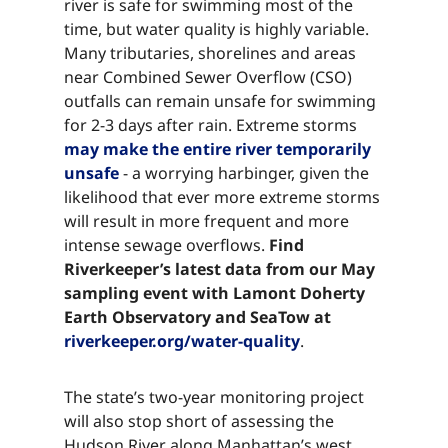
river is safe for swimming most of the
time, but water quality is highly variable.
Many tributaries, shorelines and areas
near Combined Sewer Overflow (CSO)
outfalls can remain unsafe for swimming
for 2-3 days after rain. Extreme storms
may make the entire river temporarily
unsafe​​​​‌ ‍ ​‍​‍‌‍ ‌ ​‍‌‍‍‌‌‍‌ ‌‍‍‌‌‍ ‍​‍​‍​ ‍‍​‍​‍‌ ​ ‌‍​‌‌‍ ‍‌‍‍‌‌ ‌​‌ ‍‌​‍ ‍‌‍‍‌‌‍ ​‍​‍​‍ ​​‍​‍‌‍‍​‌ ​‍‌‍‌‌‌‍‌‍​‍​‍​ ‍‍​‍​‍‌‍‍​‌ ‌​‌ ‌​‌ ​​‌ ​ ​ ‍‍​‍ ​‍ ‌‍​ ‌‍ ‌‌ ​ ​‍ ‍‌‍ ‌‌‍​‌‌‍‍‌‌‍ ‍​‍ ‍​ ​‍​ ​​​ ​‍​ ‌​‌ ​‍‌‍‌‌‌‍‌​‌‍‌‌‌ ​ ‌‍‍‌‌‍‌ ‌‍ ‍​‍ ‍‌ ​‍‌‍‍‌‌ ‌‍‌‍‌‌‌ ​‍‌‍‍ ‌‍‌‌‌‍‌‌‌ ​​‌‍‌‌‌ ​‍​‍ ‍‌‍ ‌ ​‍‌‍‌ ​‍ ‌‍‍‌‌‍ ‍‌ ‌​‌‍‌‌‌‍ ‍‌ ‌​​‍ ‌‍‌‌‌‍‌​‌‍‍‌‌ ‌​​‍ ‌‍ ‌‌‍ ‌‍‌​‌‍‌‌​ ‌‌ ​​‌ ​‍‌‍‌‌‌ ​ ‌‍‌‌‌‍ ‍‌ ‌​‌‍​‌‌ ‌​‌‍‍‌‌‍ ‌‍ ‍​ ‍ ‌‍‍‌‌‍‌​​ ‌​ ​‌‌‍​ ‌‍​‍‌‍​‌​ ‍​‌‍‌​​ ​​​ ‌‌​‍ ‌​ ​‍​ ​​​ ‌ ‌‍​‌​‍ ‌​ ‌​​ ​‌‌‍‌​​ ‌​​‍ ‌​ ‍‌‌‍‌‌​ ‌​​ ‌ ​‍ ‌​ ​‍‌‍​‍​ ‌‍‌‍‌‌​ ‌ ‌‍​‍​ ‌‌​ ‌ ‌‍‌‌​ ​​​ ​​​ ‌​​ ‍ ‌ ‌​‌ ‍‌‌ ​​‌‍‌‌​ ‌‌‍​‌‌ ​‍‌ ‌​‌‍‍‌‌‍​ ‌‍ ​‌‍‌‌​ ‍ ‌ ​​‌‍​‌‌ ‌​‌‍‍​​ ‌‌‍​ ‌‍ ‌‍ ‍‌ ‌​‌‍‌‌‌‍ ‍‌ ‌​​‍‌‌​ ‌‌‌​​‍‌‌ ‌‍‍ ‌‍‌‌‌ ‍‌​‍‌‌​ ​ ‌​‌​​‍‌‌​ ​ ‌​‌​​‍‌‌​ ​‍​ ​‍​ ‌ ‌‍​ ​ ​ ​ ‍‌‌‍​ ​ ‌​​ ​​​ ‍​​ ‌ ​ ​‍‌‍​‍​ ‍‌​‍‌‌​ ​‍​ ​‍​‍‌‌​ ‌‌‌​‌​​‍ ‍‌‍​ ‌‍‍​‌‍‍‌‌‍ ​‌‍‌​‌ ​‍‌‍‌‌‌‍ ‍​‍‌‌​ ‌‌‌​​‍‌‌ ‌‍‍ ‌‍‌‌‌ ‍‌​‍‌‌​ ​ ‌​‌​​‍‌‌​ ​ ‌​‌​​‍‌‌​ ​‍​ ​‍​ ‌ ‌‍​ ​ ​ ​ ‍‌‌‍​ ​ ‌​​ ​​​ ‍​​ ‌ ​ ​‍‌‍​‍​ ‍‌​ ​ ​‍‌‌​ ​‍​ ​‍​‍‌‌​ ‌‌‌​‌​​‍ ‍‌ ‌​‌‍‌‌‌ ‍​‌ ‌​​ ‌‍​‍‌‍​‌‌ ​ ‌‍‌‌‌‌‌‌‌ ​‍‌‍ ​​ ‌‌‍‍​‌ ‌​‌ ‌​‌ ​​‌ ​ ​‍‌‌​ ​ ‌​​‌​‍‌‌​ ​‍‌​‌‍​‍‌‌​ ​‍‌​‌‍‌‍​ ‌‍ ‌‌ ​ ​‍ ‍‌‍ ‌‌‍​‌‌‍‍‌‌‍ ‍​‍ ‍​ ​‍​ ​​​ ​‍​ ‌​‌ ​‍‌‍‌‌‌‍‌​‌‍‌‌‌ ​ ‌‍‍‌‌‍‌ ‌‍ ‍​‍ ‍‌ ​‍‌‍‍‌‌ ‌‍‌‍‌‌‌ ​‍‌‍‍ ‌‍‌‌‌‍‌‌‌ ​​‌‍‌‌‌ ​‍​‍ ‍‌‍ ‌ ​‍‌‍‌ ​‍‌‍‌‍‍‌‌‍‌​​ ‌​ ​‌‌‍​ ‌‍​‍‌‍​‌​ ‍​‌‍‌​​ ​​​ ‌‌​‍ ‌​ ​‍​ ​​​ ‌ ‌‍​‌​‍ ‌​ ‌​​ ​‌‌‍‌​​ ‌​​‍ ‌​ ‍‌‌‍‌‌​ ‌​​ ‌ ​‍ ‌​ ​‍‌‍​‍​ ‌‍‌‍‌‌​ ‌ ‌‍​‍​ ‌‌​ ‌ ‌‍‌‌​ ​​​ ​​​ ‌​​‍‌‍‌ ‌​‌ ‍‌‌ ​​‌‍‌‌​ ‌‌‍​‌‌ ​‍‌ ‌​‌‍‍‌‌‍​ ‌‍ ​‌‍‌‌​‍‌‍‌ ​​‌‍​‌‌ ‌​‌‍‍​​ ‌‌‍​ ‌‍ ‌‍ ‍‌ ‌​‌‍‌‌‌‍ ‍‌ ‌​​‍‌‌​ ‌‌‌​​‍‌‌ ‌‍‍ ‌‍‌‌‌ ‍‌​‍‌‌​ ​ ‌​‌​​‍‌‌​ ​ ‌​‌​​‍‌‌​ ​‍​ ​‍​ ‌ ‌‍​ ​ ​ ​ ‍‌‌‍​ ​ ‌​​ ​​​ ‍​​ ‌ ​ ​‍‌‍​‍​ ‍‌​‍‌‌​ ​‍​ ​‍​‍‌‌​ ‌‌‌​‌​​‍ ‍‌‍​ ‌‍‍​‌‍‍‌‌‍ ​‌‍‌​‌ ​‍‌‍‌‌‌‍ ‍​‍‌‌​ ‌‌‌​​‍‌‌ ‌‍‍ ‌‍‌‌‌ ‍‌​‍‌‌​ ​ ‌​‌​​‍‌‌​ ​ ‌​‌​​‍‌‌​ ​‍​ ​‍​ ‌ ‌‍​ ​ ​ ​ ‍‌‌‍​ ​ ‌​​ ​​​ ‍​​ ‌ ​ ​‍‌‍​‍​ ‍‌​ ​ ​‍‌‌​ ​‍​ ​‍​‍‌‌​ ‌‌‌​‌​​‍ ‍‌ ‌​‌‍‌‌‌ ‍​‌ ‌​​‍‌‍‌ ​​‌‍‌‌‌ ​‍‌ ​ ‌ ​​‌‍‌‌‌‍​ ‌ ‌​‌‍‍‌‌ ‌‍‌‍‌‌​ ‌‌ ​​‌ ‌‌‌‍​‍‌‍ ​‌‍‍‌‌ ​ ‌‍‍​‌‍‌‌‌‍‌​​‍​‍‌ ‌
- a worrying harbinger, given the
likelihood that ever more extreme storms
will result in more frequent and more
intense sewage overflows. ​​​​‌ ‍ ​‍​‍‌‍ ‌ ​‍‌‍‍‌‌‍‌ ‌‍‍‌‌‍ ‍​‍​‍​ ‍‍​‍​‍‌ ​ ‌‍​‌‌‍ ‍‌‍‍‌‌ ‌​‌ ‍‌​‍ ‍‌‍‍‌‌‍ ​‍​‍​‍ ​​‍​‍‌‍‍​‌ ​‍‌‍‌‌‌‍‌‍​‍​‍​ ‍‍​‍​‍‌‍‍​‌ ‌​‌ ‌​‌ ​​‌ ​ ​ ‍‍​‍ ​‍ ‌‍​ ‌‍ ‌‌ ​ ​‍ ‍‌‍ ‌‌‍​‌‌‍‍‌‌‍ ‍​‍ ‍​ ​‍​ ​​​ ​‍​ ‌​‌ ​‍‌‍‌‌‌‍‌​‌‍‌‌‌ ​ ‌‍‍‌‌‍‌ ‌‍ ‍​‍ ‍‌ ​‍‌‍‍‌‌ ‌‍‌‍‌‌‌ ​‍‌‍‍ ‌‍‌‌‌‍‌‌‌ ​​‌‍‌‌‌ ​‍​‍ ‍‌‍ ‌ ​‍‌‍‌ ​‍ ‌‍‍‌‌‍ ‍‌ ‌​‌‍‌‌‌‍ ‍‌ ‌​​‍ ‌‍‌‌‌‍‌​‌‍‍‌‌ ‌​​‍ ‌‍ ‌‌‍ ‌‍‌​‌‍‌‌​ ‌‌ ​​‌ ​‍‌‍‌‌‌ ​ ‌‍‌‌‌‍ ‍‌ ‌​‌‍​‌‌ ‌​‌‍‍‌‌‍ ‌‍ ‍​ ‍ ‌‍‍‌‌‍‌​​ ‌​ ​‌‌‍​ ‌‍​‍‌‍​‌​ ‍​‌‍‌​​ ​​​ ‌‌​‍ ‌​ ​‍​ ​​​ ‌ ‌‍​‌​‍ ‌​ ‌​​ ​‌‌‍‌​​ ‌​​‍ ‌​ ‍‌‌‍‌‌​ ‌​​ ‌ ​‍ ‌​ ​‍‌‍​‍​ ‌‍‌‍‌‌​ ‌ ‌‍​‍​ ‌‌​ ‌ ‌‍‌‌​ ​​​ ​​​ ‌​​ ‍ ‌ ‌​‌ ‍‌‌ ​​‌‍‌‌​ ‌‌‍​‌‌ ​‍‌ ‌​‌‍‍‌‌‍​ ‌‍ ​‌‍‌‌​ ‍ ‌ ​​‌‍​‌‌ ‌​‌‍‍​​ ‌‌‍​ ‌‍ ‌‍ ‍‌ ‌​‌‍‌‌‌‍ ‍‌ ‌​​‍‌‌​ ‌‌‌​​‍‌‌ ‌‍‍ ‌‍‌‌‌ ‍‌​‍‌‌​ ​ ‌​‌​​‍‌‌​ ​ ‌​‌​​‍‌‌​ ​‍​ ​‍​ ‌ ‌‍​ ​ ​ ​ ‍‌‌‍​ ​ ‌​​ ​​​ ‍​​ ‌ ​ ​‍‌‍​‍​ ‍‌​‍‌‌​ ​‍​ ​‍​‍‌‌​ ‌‌‌​‌​​‍ ‍‌‍​ ‌‍‍​‌‍‍‌‌‍ ​‌‍‌​‌ ​‍‌‍‌‌‌‍ ‍​‍‌‌​ ‌‌‌​​‍‌‌ ‌‍‍ ‌‍‌‌‌ ‍‌​‍‌‌​ ​ ‌​‌​​‍‌‌​ ​ ‌​‌​​‍‌‌​ ​‍​ ​‍​ ‌ ‌‍​ ​ ​ ​ ‍‌‌‍​ ​ ‌​​ ​​​ ‍​​ ‌ ​ ​‍‌‍​‍​ ‍‌​ ‌​​‍‌‌​ ​‍​ ​‍​‍‌‌​ ‌‌‌​‌​​‍ ‍‌ ‌​‌‍‌‌‌ ‍​‌ ‌​​ ‌‍​‍‌‍​‌‌ ​ ‌‍‌‌‌‌‌‌‌ ​‍‌‍ ​​ ‌‌‍‍​‌ ‌​‌ ‌​‌ ​​‌ ​ ​‍‌‌​ ​ ‌​​‌​‍‌‌​ ​‍‌​‌‍​‍‌‌​ ​‍‌​‌‍‌‍​ ‌‍ ‌‌ ​ ​‍ ‍‌‍ ‌‌‍​‌‌‍‍‌‌‍ ‍​‍ ‍​ ​‍​ ​​​ ​‍​ ‌​‌ ​‍‌‍‌‌‌‍‌​‌‍‌‌‌ ​ ‌‍‍‌‌‍‌ ‌‍ ‍​‍ ‍‌ ​‍‌‍‍‌‌ ‌‍‌‍‌‌‌ ​‍‌‍‍ ‌‍‌‌‌‍‌‌‌ ​​‌‍‌‌‌ ​‍​‍ ‍‌‍ ‌ ​‍‌‍‌ ​‍‌‍‌‍‍‌‌‍‌​​ ‌​ ​‌‌‍​ ‌‍​‍‌‍​‌​ ‍​‌‍‌​​ ​​​ ‌‌​‍ ‌​ ​‍​ ​​​ ‌ ‌‍​‌​‍ ‌​ ‌​​ ​‌‌‍‌​​ ‌​​‍ ‌​ ‍‌‌‍‌‌​ ‌​​ ‌ ​‍ ‌​ ​‍‌‍​‍​ ‌‍‌‍‌‌​ ‌ ‌‍​‍​ ‌‌​ ‌ ‌‍‌‌​ ​​​ ​​​ ‌​​‍‌‍‌ ‌​‌ ‍‌‌ ​​‌‍‌‌​ ‌‌‍​‌‌ ​‍‌ ‌​‌‍‍‌‌‍​ ‌‍ ​‌‍‌‌​‍‌‍‌ ​​‌‍​‌‌ ‌​‌‍‍​​ ‌‌‍​ ‌‍ ‌‍ ‍‌ ‌​‌‍‌‌‌‍ ‍‌ ‌​​‍‌‌​ ‌‌‌​​‍‌‌ ‌‍‍ ‌‍‌‌‌ ‍‌​‍‌‌​ ​ ‌​‌​​‍‌‌​ ​ ‌​‌​​‍‌‌​ ​‍​ ​‍​ ‌ ‌‍​ ​ ​ ​ ‍‌‌‍​ ​ ‌​​ ​​​ ‍​​ ‌ ​ ​‍‌‍​‍​ ‍‌​‍‌‌​ ​‍​ ​‍​‍‌‌​ ‌‌‌​‌​​‍ ‍‌‍​ ‌‍‍​‌‍‍‌‌‍ ​‌‍‌​‌ ​‍‌‍‌‌‌‍ ‍​‍‌‌​ ‌‌‌​​‍‌‌ ‌‍‍ ‌‍‌‌‌ ‍‌​‍‌‌​ ​ ‌​‌​​‍‌‌​ ​ ‌​‌​​‍‌‌​ ​‍​ ​‍​ ‌ ‌‍​ ​ ​ ​ ‍‌‌‍​ ​ ‌​​ ​​​ ‍​​ ‌ ​ ​‍‌‍​‍​ ‍‌​ ‌​​‍‌‌​ ​‍​ ​‍​‍‌‌​ ‌‌‌​‌​​‍ ‍‌ ‌​‌‍‌‌‌ ‍​‌ ‌​​‍‌‍‌ ​​‌‍‌‌‌ ​‍‌ ​ ‌ ​​‌‍‌‌‌‍​ ‌ ‌​‌‍‍‌‌ ‌‍‌‍‌‌​ ‌‌ ​​‌ ‌‌‌‍​‍‌‍ ​‌‍‍‌‌ ​ ‌‍‍​‌‍‌‌‌‍‌​​‍​‍‌ ‌
Find
Riverkeeper’s latest data from our May
sampling event with Lamont Doherty
Earth Observatory and SeaTow at
riverkeeper.org/water-quality​​​​‌ ‍ ​‍​‍‌‍ ‌ ​‍‌‍‍‌‌‍‌ ‌‍‍‌‌‍ ‍​‍​‍​ ‍‍​‍​‍‌ ​ ‌‍​‌‌‍ ‍‌‍‍‌‌ ‌​‌ ‍‌​‍ ‍‌‍‍‌‌‍ ​‍​‍​‍ ​​‍​‍‌‍‍​‌ ​‍‌‍‌‌‌‍‌‍​‍​‍​ ‍‍​‍​‍‌‍‍​‌ ‌​‌ ‌​‌ ​​‌ ​ ​ ‍‍​‍ ​‍ ‌‍​ ‌‍ ‌‌ ​ ​‍ ‍‌‍ ‌‌‍​‌‌‍‍‌‌‍ ‍​‍ ‍​ ​‍​ ​​​ ​‍​ ‌​‌ ​‍‌‍‌‌‌‍‌​‌‍‌‌‌ ​ ‌‍‍‌‌‍‌ ‌‍ ‍​‍ ‍‌ ​‍‌‍‍‌‌ ‌‍‌‍‌‌‌ ​‍‌‍‍ ‌‍‌‌‌‍‌‌‌ ​​‌‍‌‌‌ ​‍​‍ ‍‌‍ ‌ ​‍‌‍‌ ​‍ ‌‍‍‌‌‍ ‍‌ ‌​‌‍‌‌‌‍ ‍‌ ‌​​‍ ‌‍‌‌‌‍‌​‌‍‍‌‌ ‌​​‍ ‌‍ ‌‌‍ ‌‍‌​‌‍‌‌​ ‌‌ ​​‌ ​‍‌‍‌‌‌ ​ ‌‍‌‌‌‍ ‍‌ ‌​‌‍​‌‌ ‌​‌‍‍‌‌‍ ‌‍ ‍​ ‍ ‌‍‍‌‌‍‌​​ ‌​ ​‌‌‍​ ‌‍​‍‌‍​‌​ ‍​‌‍‌​​ ​​​ ‌‌​‍ ‌​ ​‍​ ​​​ ‌ ‌‍​‌​‍ ‌​ ‌​​ ​‌‌‍‌​​ ‌​​‍ ‌​ ‍‌‌‍‌‌​ ‌​​ ‌ ​‍ ‌​ ​‍‌‍​‍​ ‌‍‌‍‌‌​ ‌ ‌‍​‍​ ‌‌​ ‌ ‌‍‌‌​ ​​​ ​​​ ‌​​ ‍ ‌ ‌​‌ ‍‌‌ ​​‌‍‌‌​ ‌‌‍​‌‌ ​‍‌ ‌​‌‍‍‌‌‍​ ‌‍ ​‌‍‌‌​ ‍ ‌ ​​‌‍​‌‌ ‌​‌‍‍​​ ‌‌‍​ ‌‍ ‌‍ ‍‌ ‌​‌‍‌‌‌‍ ‍‌ ‌​​‍‌‌​ ‌‌‌​​‍‌‌ ‌‍‍ ‌‍‌‌‌ ‍‌​‍‌‌​ ​ ‌​‌​​‍‌‌​ ​ ‌​‌​​‍‌‌​ ​‍​ ​‍​ ‌ ‌‍​ ​ ​ ​ ‍‌‌‍​ ​ ‌​​ ​​​ ‍​​ ‌ ​ ​‍‌‍​‍​ ‍‌​‍‌‌​ ​‍​ ​‍​‍‌‌​ ‌‌‌​‌​​‍ ‍‌‍​ ‌‍‍​‌‍‍‌‌‍ ​‌‍‌​‌ ​‍‌‍‌‌‌‍ ‍​‍‌‌​ ‌‌‌​​‍‌‌ ‌‍‍ ‌‍‌‌‌ ‍‌​‍‌‌​ ​ ‌​‌​​‍‌‌​ ​ ‌​‌​​‍‌‌​ ​‍​ ​‍​ ‌ ‌‍​ ​ ​ ​ ‍‌‌‍​ ​ ‌​​ ​​​ ‍​​ ‌ ​ ​‍‌‍​‍​ ‍‌​ ‌‍​‍‌‌​ ​‍​ ​‍​‍‌‌​ ‌‌‌​‌​​‍ ‍‌ ‌​‌‍‌‌‌ ‍​‌ ‌​​ ‌‍​‍‌‍​‌‌ ​ ‌‍‌‌‌‌‌‌‌ ​‍‌‍ ​​ ‌‌‍‍​‌ ‌​‌ ‌​‌ ​​‌ ​ ​‍‌‌​ ​ ‌​​‌​‍‌‌​ ​‍‌​‌‍​‍‌‌​ ​‍‌​‌‍‌‍​ ‌‍ ‌‌ ​ ​‍ ‍‌‍ ‌‌‍​‌‌‍‍‌‌‍ ‍​‍ ‍​ ​‍​ ​​​ ​‍​ ‌​‌ ​‍‌‍‌‌‌‍‌​‌‍‌‌‌ ​ ‌‍‍‌‌‍‌ ‌‍ ‍​‍ ‍‌ ​‍‌‍‍‌‌ ‌‍‌‍‌‌‌ ​‍‌‍‍ ‌‍‌‌‌‍‌‌‌ ​​‌‍‌‌‌ ​‍​‍ ‍‌‍ ‌ ​‍‌‍‌ ​‍‌‍‌‍‍‌‌‍‌​​ ‌​ ​‌‌‍​ ‌‍​‍‌‍​‌​ ‍​‌‍‌​​ ​​​ ‌‌​‍ ‌​ ​‍​ ​​​ ‌ ‌‍​‌​‍ ‌​ ‌​​ ​‌‌‍‌​​ ‌​​‍ ‌​ ‍‌‌‍‌‌​ ‌​​ ‌ ​‍ ‌​ ​‍‌‍​‍​ ‌‍‌‍‌‌​ ‌ ‌‍​‍​ ‌‌​ ‌ ‌‍‌‌​ ​​​ ​​​ ‌​​‍‌‍‌ ‌​‌ ‍‌‌ ​​‌‍‌‌​ ‌‌‍​‌‌ ​‍‌ ‌​‌‍‍‌‌‍​ ‌‍ ​‌‍‌‌​‍‌‍‌ ​​‌‍​‌‌ ‌​‌‍‍​​ ‌‌‍​ ‌‍ ‌‍ ‍‌ ‌​‌‍‌‌‌‍ ‍‌ ‌​​‍‌‌​ ‌‌‌​​‍‌‌ ‌‍‍ ‌‍‌‌‌ ‍‌​‍‌‌​ ​ ‌​‌​​‍‌‌​ ​ ‌​‌​​‍‌‌​ ​‍​ ​‍​ ‌ ‌‍​ ​ ​ ​ ‍‌‌‍​ ​ ‌​​ ​​​ ‍​​ ‌ ​ ​‍‌‍​‍​ ‍‌​‍‌‌​ ​‍​ ​‍​‍‌‌​ ‌‌‌​‌​​‍ ‍‌‍​ ‌‍‍​‌‍‍‌‌‍ ​‌‍‌​‌ ​‍‌‍‌‌‌‍ ‍​‍‌‌​ ‌‌‌​​‍‌‌ ‌‍‍ ‌‍‌‌‌ ‍‌​‍‌‌​ ​ ‌​‌​​‍‌‌​ ​ ‌​‌​​‍‌‌​ ​‍​ ​‍​ ‌ ‌‍​ ​ ​ ​ ‍‌‌‍​ ​ ‌​​ ​​​ ‍​​ ‌ ​ ​‍‌‍​‍​ ‍‌​ ‌‍​‍‌‌​ ​‍​ ​‍​‍‌‌​ ‌‌‌​‌​​‍ ‍‌ ‌​‌‍‌‌‌ ‍​‌ ‌​​‍‌‍‌ ​​‌‍‌‌‌ ​‍‌ ​ ‌ ​​‌‍‌‌‌‍​ ‌ ‌​‌‍‍‌‌ ‌‍‌‍‌‌​ ‌‌ ​​‌ ‌‌‌‍​‍‌‍ ​‌‍‍‌‌ ​ ‌‍‍​‌‍‌‌‌‍‌​​‍​‍‌ ‌
.​​​​‌ ‍ ​‍​‍‌‍ ‌ ​‍‌‍‍‌‌‍‌ ‌‍‍‌‌‍ ‍​‍​‍​ ‍‍​‍​‍‌ ​ ‌‍​‌‌‍ ‍‌‍‍‌‌ ‌​‌ ‍‌​‍ ‍‌‍‍‌‌‍ ​‍​‍​‍ ​​‍​‍‌‍‍​‌ ​‍‌‍‌‌‌‍‌‍​‍​‍​ ‍‍​‍​‍‌‍‍​‌ ‌​‌ ‌​‌ ​​‌ ​ ​ ‍‍​‍ ​‍ ‌‍​ ‌‍ ‌‌ ​ ​‍ ‍‌‍ ‌‌‍​‌‌‍‍‌‌‍ ‍​‍ ‍​ ​‍​ ​​​ ​‍​ ‌​‌ ​‍‌‍‌‌‌‍‌​‌‍‌‌‌ ​ ‌‍‍‌‌‍‌ ‌‍ ‍​‍ ‍‌ ​‍‌‍‍‌‌ ‌‍‌‍‌‌‌ ​‍‌‍‍ ‌‍‌‌‌‍‌‌‌ ​​‌‍‌‌‌ ​‍​‍ ‍‌‍ ‌ ​‍‌‍‌ ​‍ ‌‍‍‌‌‍ ‍‌ ‌​‌‍‌‌‌‍ ‍‌ ‌​​‍ ‌‍‌‌‌‍‌​‌‍‍‌‌ ‌​​‍ ‌‍ ‌‌‍ ‌‍‌​‌‍‌‌​ ‌‌ ​​‌ ​‍‌‍‌‌‌ ​ ‌‍‌‌‌‍ ‍‌ ‌​‌‍​‌‌ ‌​‌‍‍‌‌‍ ‌‍ ‍​ ‍ ‌‍‍‌‌‍‌​​ ‌​ ​‌‌‍​ ‌‍​‍‌‍​‌​ ‍​‌‍‌​​ ​​​ ‌‌​‍ ‌​ ​‍​ ​​​ ‌ ‌‍​‌​‍ ‌​ ‌​​ ​‌‌‍‌​​ ‌​​‍ ‌​ ‍‌‌‍‌‌​ ‌​​ ‌ ​‍ ‌​ ​‍‌‍​‍​ ‌‍‌‍‌‌​ ‌ ‌‍​‍​ ‌‌​ ‌ ‌‍‌‌​ ​​​ ​​​ ‌​​ ‍ ‌ ‌​‌ ‍‌‌ ​​‌‍‌‌​ ‌‌‍​‌‌ ​‍‌ ‌​‌‍‍‌‌‍​ ‌‍ ​‌‍‌‌​ ‍ ‌ ​​‌‍​‌‌ ‌​‌‍‍​​ ‌‌‍​ ‌‍ ‌‍ ‍‌ ‌​‌‍‌‌‌‍ ‍‌ ‌​​‍‌‌​ ‌‌‌​​‍‌‌ ‌‍‍ ‌‍‌‌‌ ‍‌​‍‌‌​ ​ ‌​‌​​‍‌‌​ ​ ‌​‌​​‍‌‌​ ​‍​ ​‍​ ‌ ‌‍​ ​ ​ ​ ‍‌‌‍​ ​ ‌​​ ​​​ ‍​​ ‌ ​ ​‍‌‍​‍​ ‍‌​‍‌‌​ ​‍​ ​‍​‍‌‌​ ‌‌‌​‌​​‍ ‍‌‍​ ‌‍‍​‌‍‍‌‌‍ ​‌‍‌​‌ ​‍‌‍‌‌‌‍ ‍​‍‌‌​ ‌‌‌​​‍‌‌ ‌‍‍ ‌‍‌‌‌ ‍‌​‍‌‌​ ​ ‌​‌​​‍‌‌​ ​ ‌​‌​​‍‌‌​ ​‍​ ​‍​ ‌ ‌‍​ ​ ​ ​ ‍‌‌‍​ ​ ‌​​ ​​​ ‍​​ ‌ ​ ​‍‌‍​‍​ ‍‌​ ‌ ​‍‌‌​ ​‍​ ​‍​‍‌‌​ ‌‌‌​‌​​‍ ‍‌ ‌​‌‍‌‌‌ ‍​‌ ‌​​ ‌‍​‍‌‍​‌‌ ​ ‌‍‌‌‌‌‌‌‌ ​‍‌‍ ​​ ‌‌‍‍​‌ ‌​‌ ‌​‌ ​​‌ ​ ​‍‌‌​ ​ ‌​​‌​‍‌‌​ ​‍‌​‌‍​‍‌‌​ ​‍‌​‌‍‌‍​ ‌‍ ‌‌ ​ ​‍ ‍‌‍ ‌‌‍​‌‌‍‍‌‌‍ ‍​‍ ‍​ ​‍​ ​​​ ​‍​ ‌​‌ ​‍‌‍‌‌‌‍‌​‌‍‌‌‌ ​ ‌‍‍‌‌‍‌ ‌‍ ‍​‍ ‍‌ ​‍‌‍‍‌‌ ‌‍‌‍‌‌‌ ​‍‌‍‍ ‌‍‌‌‌‍‌‌‌ ​​‌‍‌‌‌ ​‍​‍ ‍‌‍ ‌ ​‍‌‍‌ ​‍‌‍‌‍‍‌‌‍‌​​ ‌​ ​‌‌‍​ ‌‍​‍‌‍​‌​ ‍​‌‍‌​​ ​​​ ‌‌​‍ ‌​ ​‍​ ​​​ ‌ ‌‍​‌​‍ ‌​ ‌​​ ​‌‌‍‌​​ ‌​​‍ ‌​ ‍‌‌‍‌‌​ ‌​​ ‌ ​‍ ‌​ ​‍‌‍​‍​ ‌‍‌‍‌‌​ ‌ ‌‍​‍​ ‌‌​ ‌ ‌‍‌‌​ ​​​ ​​​ ‌​​‍‌‍‌ ‌​‌ ‍‌‌ ​​‌‍‌‌​ ‌‌‍​‌‌ ​‍‌ ‌​‌‍‍‌‌‍​ ‌‍ ​‌‍‌‌​‍‌‍‌ ​​‌‍​‌‌ ‌​‌‍‍​​ ‌‌‍​ ‌‍ ‌‍ ‍‌ ‌​‌‍‌‌‌‍ ‍‌ ‌​​‍‌‌​ ‌‌‌​​‍‌‌ ‌‍‍ ‌‍‌‌‌ ‍‌​‍‌‌​ ​ ‌​‌​​‍‌‌​ ​ ‌​‌​​‍‌‌​ ​‍​ ​‍​ ‌ ‌‍​ ​ ​ ​ ‍‌‌‍​ ​ ‌​​ ​​​ ‍​​ ‌ ​ ​‍‌‍​‍​ ‍‌​‍‌‌​ ​‍​ ​‍​‍‌‌​ ‌‌‌​‌​​‍ ‍‌‍​ ‌‍‍​‌‍‍‌‌‍ ​‌‍‌​‌ ​‍‌‍‌‌‌‍ ‍​‍‌‌​ ‌‌‌​​‍‌‌ ‌‍‍ ‌‍‌‌‌ ‍‌​‍‌‌​ ​ ‌​‌​​‍‌‌​ ​ ‌​‌​​‍‌‌​ ​‍​ ​‍​ ‌ ‌‍​ ​ ​ ​ ‍‌‌‍​ ​ ‌​​ ​​​ ‍​​ ‌ ​ ​‍‌‍​‍​ ‍‌​ ‌ ​‍‌‌​ ​‍​ ​‍​‍‌‌​ ‌‌‌​‌​​‍ ‍‌ ‌​‌‍‌‌‌ ‍​‌ ‌​​‍‌‍‌ ​​‌‍‌‌‌ ​‍‌ ​ ‌ ​​‌‍‌‌‌‍​ ‌ ‌​‌‍‍‌‌ ‌‍‌‍‌‌​ ‌‌ ​​‌ ‌‌‌‍​‍‌‍ ​‌‍‍‌‌ ​ ‌‍‍​‌‍‌‌‌‍‌​​‍​‍‌ ‌
The state’s two-year monitoring project
will also stop short of assessing the
Hudson River along Manhattan’s west