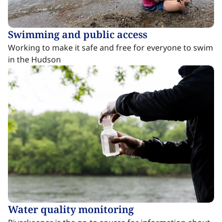
Swimming and public access​​​​‌ ‍ ​‍​‍‌‍ ‌ ​‍‌‍‍‌‌‍‌ ‌‍‍‌‌‍ ‍​‍​‍​ ‍‍​‍​‍‌ ​ ‌‍​‌‌‍ ‍‌‍‍‌‌ ‌​‌ ‍‌​‍ ‍‌‍‍‌‌‍ ​‍​‍​‍ ​​‍​‍‌‍‍​‌ ​‍‌‍‌‌‌‍‌‍​‍​‍​ ‍‍​‍​‍‌‍‍​‌ ‌​‌ ‌​‌ ​​‌ ​ ​ ‍‍​‍ ​‍ ‌‍​ ‌‍ ‌‌ ​ ​‍ ‍‌‍ ‌‌‍​‌‌‍‍‌‌‍ ‍​‍ ‍​ ​‍​ ​​​ ​‍​ ‌​‌ ​‍‌‍‌‌‌‍‌​‌‍‌‌‌ ​ ‌‍‍‌‌‍‌ ‌‍ ‍​‍ ‍‌ ​‍‌‍‍‌‌ ‌‍‌‍‌‌‌ ​‍‌‍‍ ‌‍‌‌‌‍‌‌‌ ​​‌‍‌‌‌ ​‍​‍ ‍‌‍ ‌ ​‍‌‍‌ ​‍ ‌‍‍‌‌‍ ‍‌ ‌​‌‍‌‌‌‍ ‍‌ ‌​​‍ ‌‍‌‌‌‍‌​‌‍‍‌‌ ‌​​‍ ‌‍ ‌‌‍ ‌‍‌​‌‍‌‌​ ‌‌ ​​‌ ​‍‌‍‌‌‌ ​ ‌‍‌‌‌‍ ‍‌ ‌​‌‍​‌‌ ‌​‌‍‍‌‌‍ ‌‍ ‍​ ‍ ‌‍‍‌‌‍‌​​ ‌​ ‍‌‌‍​‌​ ‌​​ ‌​​ ​‍​ ​​‌‍​‌​ ‌ ​‍ ‌​ ‌‌‌‍​‍​ ‌​‌‍​‌​‍ ‌​ ‌​​ ‌​‌‍​ ​ ​ ​‍ ‌​ ‍​‌‍‌​‌‍‌‍​ ‍‌​‍ ‌​ ‍‌‌‍‌‍​ ​​‌‍​ ‌‍‌​​ ‌​‌‍​‍​ ‌ ​ ‍​​ ​‍​ ‍​‌‍​‌​ ‍ ‌ ‌​‌ ‍‌‌ ​​‌‍‌‌​ ‌‌‍​ ‌‍​‌‌‍ ‌‌ ​​‌‍​‌‌‍‍‌‌‍‌ ‌‍ ‍​ ‍ ‌ ​​‌‍​‌‌ ‌​‌‍‍​​ ‌‌ ‌​‌‍‍‌‌ ‌​‌‍ ​‌‍‌‌​ ‌‍​‍‌‍​‌‌ ​ ‌‍‌‌‌‌‌‌‌ ​‍‌‍ ​​ ‌‌‍‍​‌ ‌​‌ ‌​‌ ​​‌ ​ ​‍‌‌​ ​ ‌​​‌​‍‌‌​ ​‍‌​‌‍​‍‌‌​ ​‍‌​‌‍‌‍​ ‌‍ ‌‌ ​ ​‍ ‍‌‍ ‌‌‍​‌‌‍‍‌‌‍ ‍​‍ ‍​ ​‍​ ​​​ ​‍​ ‌​‌ ​‍‌‍‌‌‌‍‌​‌‍‌‌‌ ​ ‌‍‍‌‌‍‌ ‌‍ ‍​‍ ‍‌ ​‍‌‍‍‌‌ ‌‍‌‍‌‌‌ ​‍‌‍‍ ‌‍‌‌‌‍‌‌‌ ​​‌‍‌‌‌ ​‍​‍ ‍‌‍ ‌ ​‍‌‍‌ ​‍‌‍‌‍‍‌‌‍‌​​ ‌​ ‍‌‌‍​‌​ ‌​​ ‌​​ ​‍​ ​​‌‍​‌​ ‌ ​‍ ‌​ ‌‌‌‍​‍​ ‌​‌‍​‌​‍ ‌​ ‌​​ ‌​‌‍​ ​ ​ ​‍ ‌​ ‍​‌‍‌​‌‍‌‍​ ‍‌​‍ ‌​ ‍‌‌‍‌‍​ ​​‌‍​ ‌‍‌​​ ‌​‌‍​‍​ ‌ ​ ‍​​ ​‍​ ‍​‌‍​‌​‍‌‍‌ ‌​‌ ‍‌‌ ​​‌‍‌‌​ ‌‌‍​ ‌‍​‌‌‍ ‌‌ ​​‌‍​‌‌‍‍‌‌‍‌ ‌‍ ‍​‍‌‍‌ ​​‌‍​‌‌ ‌​‌‍‍​​ ‌‌ ‌​‌‍‍‌‌ ‌​‌‍ ​‌‍‌‌​‍‌‍‌ ​​‌‍‌‌‌ ​‍‌ ​ ‌ ​​‌‍‌‌‌‍​ ‌ ‌​‌‍‍‌‌ ‌‍‌‍‌‌​ ‌‌ ​​‌ ‌‌‌‍​‍‌‍ ​‌‍‍‌‌ ​ ‌‍‍​‌‍‌‌‌‍‌​​‍​‍‌ ‌
Working to make it safe and free for everyone to swim
in the Hudson ​​​​‌ ‍ ​‍​‍‌‍ ‌ ​‍‌‍‍‌‌‍‌ ‌‍‍‌‌‍ ‍​‍​‍​ ‍‍​‍​‍‌ ​ ‌‍​‌‌‍ ‍‌‍‍‌‌ ‌​‌ ‍‌​‍ ‍‌‍‍‌‌‍ ​‍​‍​‍ ​​‍​‍‌‍‍​‌ ​‍‌‍‌‌‌‍‌‍​‍​‍​ ‍‍​‍​‍‌‍‍​‌ ‌​‌ ‌​‌ ​​‌ ​ ​ ‍‍​‍ ​‍ ‌‍​ ‌‍ ‌‌ ​ ​‍ ‍‌‍ ‌‌‍​‌‌‍‍‌‌‍ ‍​‍ ‍​ ​‍​ ​​​ ​‍​ ‌​‌ ​‍‌‍‌‌‌‍‌​‌‍‌‌‌ ​ ‌‍‍‌‌‍‌ ‌‍ ‍​‍ ‍‌ ​‍‌‍‍‌‌ ‌‍‌‍‌‌‌ ​‍‌‍‍ ‌‍‌‌‌‍‌‌‌ ​​‌‍‌‌‌ ​‍​‍ ‍‌‍ ‌ ​‍‌‍‌ ​‍ ‌‍‍‌‌‍ ‍‌ ‌​‌‍‌‌‌‍ ‍‌ ‌​​‍ ‌‍‌‌‌‍‌​‌‍‍‌‌ ‌​​‍ ‌‍ ‌‌‍ ‌‍‌​‌‍‌‌​ ‌‌ ​​‌ ​‍‌‍‌‌‌ ​ ‌‍‌‌‌‍ ‍‌ ‌​‌‍​‌‌ ‌​‌‍‍‌‌‍ ‌‍ ‍​ ‍ ‌‍‍‌‌‍‌​​ ‌​ ‍‌‌‍​‌​ ‌​​ ‌​​ ​‍​ ​​‌‍​‌​ ‌ ​‍ ‌​ ‌‌‌‍​‍​ ‌​‌‍​‌​‍ ‌​ ‌​​ ‌​‌‍​ ​ ​ ​‍ ‌​ ‍​‌‍‌​‌‍‌‍​ ‍‌​‍ ‌​ ‍‌‌‍‌‍​ ​​‌‍​ ‌‍‌​​ ‌​‌‍​‍​ ‌ ​ ‍​​ ​‍​ ‍​‌‍​‌​ ‍ ‌ ‌​‌ ‍‌‌ ​​‌‍‌‌​ ‌‌‍​ ‌‍​‌‌‍ ‌‌ ​​‌‍​‌‌‍‍‌‌‍‌ ‌‍ ‍​ ‍ ‌ ​​‌‍​‌‌ ‌​‌‍‍​​ ‌‌ ​ ‌‍‍​‌‍ ‌ ​‍‌ ‌​‌​‌​‌‍‌‌‌ ​ ‌‍​ ‌ ​‍‌‍‍‌‌ ​​‌ ‌​‌‍‍‌‌‍ ‌‍ ‍​ ‌‍​‍‌‍​‌‌ ​ ‌‍‌‌‌‌‌‌‌ ​‍‌‍ ​​ ‌‌‍‍​‌ ‌​‌ ‌​‌ ​​‌ ​ ​‍‌‌​ ​ ‌​​‌​‍‌‌​ ​‍‌​‌‍​‍‌‌​ ​‍‌​‌‍‌‍​ ‌‍ ‌‌ ​ ​‍ ‍‌‍ ‌‌‍​‌‌‍‍‌‌‍ ‍​‍ ‍​ ​‍​ ​​​ ​‍​ ‌​‌ ​‍‌‍‌‌‌‍‌​‌‍‌‌‌ ​ ‌‍‍‌‌‍‌ ‌‍ ‍​‍ ‍‌ ​‍‌‍‍‌‌ ‌‍‌‍‌‌‌ ​‍‌‍‍ ‌‍‌‌‌‍‌‌‌ ​​‌‍‌‌‌ ​‍​‍ ‍‌‍ ‌ ​‍‌‍‌ ​‍‌‍‌‍‍‌‌‍‌​​ ‌​ ‍‌‌‍​‌​ ‌​​ ‌​​ ​‍​ ​​‌‍​‌​ ‌ ​‍ ‌​ ‌‌‌‍​‍​ ‌​‌‍​‌​‍ ‌​ ‌​​ ‌​‌‍​ ​ ​ ​‍ ‌​ ‍​‌‍‌​‌‍‌‍​ ‍‌​‍ ‌​ ‍‌‌‍‌‍​ ​​‌‍​ ‌‍‌​​ ‌​‌‍​‍​ ‌ ​ ‍​​ ​‍​ ‍​‌‍​‌​‍‌‍‌ ‌​‌ ‍‌‌ ​​‌‍‌‌​ ‌‌‍​ ‌‍​‌‌‍ ‌‌ ​​‌‍​‌‌‍‍‌‌‍‌ ‌‍ ‍​‍‌‍‌ ​​‌‍​‌‌ ‌​‌‍‍​​ ‌‌ ​ ‌‍‍​‌‍ ‌ ​‍‌ ‌​‌​‌​‌‍‌‌‌ ​ ‌‍​ ‌ ​‍‌‍‍‌‌ ​​‌ ‌​‌‍‍‌‌‍ ‌‍ ‍​‍‌‍‌ ​​‌‍‌‌‌ ​‍‌ ​ ‌ ​​‌‍‌‌‌‍​ ‌ ‌​‌‍‍‌‌ ‌‍‌‍‌‌​ ‌‌ ​​‌ ‌‌‌‍​‍‌‍ ​‌‍‍‌‌ ​ ‌‍‍​‌‍‌‌‌‍‌​​‍​‍‌ ‌
Water quality monitoring​​​​‌ ‍ ​‍​‍‌‍ ‌ ​‍‌‍‍‌‌‍‌ ‌‍‍‌‌‍ ‍​‍​‍​ ‍‍​‍​‍‌ ​ ‌‍​‌‌‍ ‍‌‍‍‌‌ ‌​‌ ‍‌​‍ ‍‌‍‍‌‌‍ ​‍​‍​‍ ​​‍​‍‌‍‍​‌ ​‍‌‍‌‌‌‍‌‍​‍​‍​ ‍‍​‍​‍‌‍‍​‌ ‌​‌ ‌​‌ ​​‌ ​ ​ ‍‍​‍ ​‍ ‌‍​ ‌‍ ‌‌ ​ ​‍ ‍‌‍ ‌‌‍​‌‌‍‍‌‌‍ ‍​‍ ‍​ ​‍​ ​​​ ​‍​ ‌​‌ ​‍‌‍‌‌‌‍‌​‌‍‌‌‌ ​ ‌‍‍‌‌‍‌ ‌‍ ‍​‍ ‍‌ ​‍‌‍‍‌‌ ‌‍‌‍‌‌‌ ​‍‌‍‍ ‌‍‌‌‌‍‌‌‌ ​​‌‍‌‌‌ ​‍​‍ ‍‌‍ ‌ ​‍‌‍‌ ​‍ ‌‍‍‌‌‍ ‍‌ ‌​‌‍‌‌‌‍ ‍‌ ‌​​‍ ‌‍‌‌‌‍‌​‌‍‍‌‌ ‌​​‍ ‌‍ ‌‌‍ ‌‍‌​‌‍‌‌​ ‌‌ ​​‌ ​‍‌‍‌‌‌ ​ ‌‍‌‌‌‍ ‍‌ ‌​‌‍​‌‌ ‌​‌‍‍‌‌‍ ‌‍ ‍​ ‍ ‌‍‍‌‌‍‌​​ ‌‌‍‌​‌‍​‍​ ‍‌​ ​‌​ ​​‌‍​‍‌‍​‍​ ​‌​‍ ‌​ ‌‍‌‍‌​​ ​​‌‍​‍​‍ ‌​ ‌​‌‍‌‍​ ‌‍​ ‍‌​‍ ‌​ ‍​‌‍‌‍​ ‌ ​ ​​​‍ ‌​ ‌‌‌‍‌​​ ​ ​ ​​​ ​​‌‍‌‍​ ‌‍​ ​‍‌‍​‌​ ​​​ ​‍‌‍​ ​ ‍ ‌ ‌​‌ ‍‌‌ ​​‌‍‌‌​ ‌‌‍​ ‌‍​‌‌‍ ‌‌ ​​‌‍​‌‌‍‍‌‌‍‌ ‌‍ ‍​ ‍ ‌ ​​‌‍​‌‌ ‌​‌‍‍​​ ‌‌ ‌​‌‍‍‌‌ ‌​‌‍ ​‌‍‌‌​ ‌‍​‍‌‍​‌‌ ​ ‌‍‌‌‌‌‌‌‌ ​‍‌‍ ​​ ‌‌‍‍​‌ ‌​‌ ‌​‌ ​​‌ ​ ​‍‌‌​ ​ ‌​​‌​‍‌‌​ ​‍‌​‌‍​‍‌‌​ ​‍‌​‌‍‌‍​ ‌‍ ‌‌ ​ ​‍ ‍‌‍ ‌‌‍​‌‌‍‍‌‌‍ ‍​‍ ‍​ ​‍​ ​​​ ​‍​ ‌​‌ ​‍‌‍‌‌‌‍‌​‌‍‌‌‌ ​ ‌‍‍‌‌‍‌ ‌‍ ‍​‍ ‍‌ ​‍‌‍‍‌‌ ‌‍‌‍‌‌‌ ​‍‌‍‍ ‌‍‌‌‌‍‌‌‌ ​​‌‍‌‌‌ ​‍​‍ ‍‌‍ ‌ ​‍‌‍‌ ​‍‌‍‌‍‍‌‌‍‌​​ ‌‌‍‌​‌‍​‍​ ‍‌​ ​‌​ ​​‌‍​‍‌‍​‍​ ​‌​‍ ‌​ ‌‍‌‍‌​​ ​​‌‍​‍​‍ ‌​ ‌​‌‍‌‍​ ‌‍​ ‍‌​‍ ‌​ ‍​‌‍‌‍​ ‌ ​ ​​​‍ ‌​ ‌‌‌‍‌​​ ​ ​ ​​​ ​​‌‍‌‍​ ‌‍​ ​‍‌‍​‌​ ​​​ ​‍‌‍​ ​‍‌‍‌ ‌​‌ ‍‌‌ ​​‌‍‌‌​ ‌‌‍​ ‌‍​‌‌‍ ‌‌ ​​‌‍​‌‌‍‍‌‌‍‌ ‌‍ ‍​‍‌‍‌ ​​‌‍​‌‌ ‌​‌‍‍​​ ‌‌ ‌​‌‍‍‌‌ ‌​‌‍ ​‌‍‌‌​‍‌‍‌ ​​‌‍‌‌‌ ​‍‌ ​ ‌ ​​‌‍‌‌‌‍​ ‌ ‌​‌‍‍‌‌ ‌‍‌‍‌‌​ ‌‌ ​​‌ ‌‌‌‍​‍‌‍ ​‌‍‍‌‌ ​ ‌‍‍​‌‍‌‌‌‍‌​​‍​‍‌ ‌