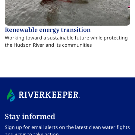
Renewable energy transition​​​​‌ ‍ ​‍​‍‌‍ ‌ ​‍‌‍‍‌‌‍‌ ‌‍‍‌‌‍ ‍​‍​‍​ ‍‍​‍​‍‌ ​ ‌‍​‌‌‍ ‍‌‍‍‌‌ ‌​‌ ‍‌​‍ ‍‌‍‍‌‌‍ ​‍​‍​‍ ​​‍​‍‌‍‍​‌ ​‍‌‍‌‌‌‍‌‍​‍​‍​ ‍‍​‍​‍‌‍‍​‌ ‌​‌ ‌​‌ ​​‌ ​ ​ ‍‍​‍ ​‍ ‌‍​ ‌‍ ‌‌ ​ ​‍ ‍‌‍ ‌‌‍​‌‌‍‍‌‌‍ ‍​‍ ‍​ ​‍​ ​​​ ​‍​ ‌​‌ ​‍‌‍‌‌‌‍‌​‌‍‌‌‌ ​ ‌‍‍‌‌‍‌ ‌‍ ‍​‍ ‍‌ ​‍‌‍‍‌‌ ‌‍‌‍‌‌‌ ​‍‌‍‍ ‌‍‌‌‌‍‌‌‌ ​​‌‍‌‌‌ ​‍​‍ ‍‌‍ ‌ ​‍‌‍‌ ​‍ ‌‍‍‌‌‍ ‍‌ ‌​‌‍‌‌‌‍ ‍‌ ‌​​‍ ‌‍‌‌‌‍‌​‌‍‍‌‌ ‌​​‍ ‌‍ ‌‌‍ ‌‍‌​‌‍‌‌​ ‌‌ ​​‌ ​‍‌‍‌‌‌ ​ ‌‍‌‌‌‍ ‍‌ ‌​‌‍​‌‌ ‌​‌‍‍‌‌‍ ‌‍ ‍​ ‍ ‌‍‍‌‌‍‌​​ ‌​ ‌​​ ​‌​ ​‍‌‍​‍‌‍​‌‌‍‌​​ ‍​‌‍‌​​‍ ‌‌‍​ ​ ‌‍​ ‌‌​ ‌‍​‍ ‌​ ‌​‌‍​ ‌‍​‍‌‍​‌​‍ ‌​ ‍‌‌‍​‍​ ​ ‌‍​ ​‍ ‌​ ‌‌​ ‍‌​ ​‍‌‍​ ‌‍‌‌‌‍​‍​ ​​​ ​‌‌‍​‌​ ‌ ‌‍​‍​ ​​​ ‍ ‌ ‌​‌ ‍‌‌ ​​‌‍‌‌​ ‌‌‍​ ‌‍​‌‌‍ ‌‌ ​​‌‍​‌‌‍‍‌‌‍‌ ‌‍ ‍​ ‍ ‌ ​​‌‍​‌‌ ‌​‌‍‍​​ ‌‌ ‌​‌‍‍‌‌ ‌​‌‍ ​‌‍‌‌​ ‌‍​‍‌‍​‌‌ ​ ‌‍‌‌‌‌‌‌‌ ​‍‌‍ ​​ ‌‌‍‍​‌ ‌​‌ ‌​‌ ​​‌ ​ ​‍‌‌​ ​ ‌​​‌​‍‌‌​ ​‍‌​‌‍​‍‌‌​ ​‍‌​‌‍‌‍​ ‌‍ ‌‌ ​ ​‍ ‍‌‍ ‌‌‍​‌‌‍‍‌‌‍ ‍​‍ ‍​ ​‍​ ​​​ ​‍​ ‌​‌ ​‍‌‍‌‌‌‍‌​‌‍‌‌‌ ​ ‌‍‍‌‌‍‌ ‌‍ ‍​‍ ‍‌ ​‍‌‍‍‌‌ ‌‍‌‍‌‌‌ ​‍‌‍‍ ‌‍‌‌‌‍‌‌‌ ​​‌‍‌‌‌ ​‍​‍ ‍‌‍ ‌ ​‍‌‍‌ ​‍‌‍‌‍‍‌‌‍‌​​ ‌​ ‌​​ ​‌​ ​‍‌‍​‍‌‍​‌‌‍‌​​ ‍​‌‍‌​​‍ ‌‌‍​ ​ ‌‍​ ‌‌​ ‌‍​‍ ‌​ ‌​‌‍​ ‌‍​‍‌‍​‌​‍ ‌​ ‍‌‌‍​‍​ ​ ‌‍​ ​‍ ‌​ ‌‌​ ‍‌​ ​‍‌‍​ ‌‍‌‌‌‍​‍​ ​​​ ​‌‌‍​‌​ ‌ ‌‍​‍​ ​​​‍‌‍‌ ‌​‌ ‍‌‌ ​​‌‍‌‌​ ‌‌‍​ ‌‍​‌‌‍ ‌‌ ​​‌‍​‌‌‍‍‌‌‍‌ ‌‍ ‍​‍‌‍‌ ​​‌‍​‌‌ ‌​‌‍‍​​ ‌‌ ‌​‌‍‍‌‌ ‌​‌‍ ​‌‍‌‌​‍‌‍‌ ​​‌‍‌‌‌ ​‍‌ ​ ‌ ​​‌‍‌‌‌‍​ ‌ ‌​‌‍‍‌‌ ‌‍‌‍‌‌​ ‌‌ ​​‌ ‌‌‌‍​‍‌‍ ​‌‍‍‌‌ ​ ‌‍‍​‌‍‌‌‌‍‌​​‍​‍‌ ‌
Working toward a sustainable future while protecting
the Hudson River and its communities​​​​‌ ‍ ​‍​‍‌‍ ‌ ​‍‌‍‍‌‌‍‌ ‌‍‍‌‌‍ ‍​‍​‍​ ‍‍​‍​‍‌ ​ ‌‍​‌‌‍ ‍‌‍‍‌‌ ‌​‌ ‍‌​‍ ‍‌‍‍‌‌‍ ​‍​‍​‍ ​​‍​‍‌‍‍​‌ ​‍‌‍‌‌‌‍‌‍​‍​‍​ ‍‍​‍​‍‌‍‍​‌ ‌​‌ ‌​‌ ​​‌ ​ ​ ‍‍​‍ ​‍ ‌‍​ ‌‍ ‌‌ ​ ​‍ ‍‌‍ ‌‌‍​‌‌‍‍‌‌‍ ‍​‍ ‍​ ​‍​ ​​​ ​‍​ ‌​‌ ​‍‌‍‌‌‌‍‌​‌‍‌‌‌ ​ ‌‍‍‌‌‍‌ ‌‍ ‍​‍ ‍‌ ​‍‌‍‍‌‌ ‌‍‌‍‌‌‌ ​‍‌‍‍ ‌‍‌‌‌‍‌‌‌ ​​‌‍‌‌‌ ​‍​‍ ‍‌‍ ‌ ​‍‌‍‌ ​‍ ‌‍‍‌‌‍ ‍‌ ‌​‌‍‌‌‌‍ ‍‌ ‌​​‍ ‌‍‌‌‌‍‌​‌‍‍‌‌ ‌​​‍ ‌‍ ‌‌‍ ‌‍‌​‌‍‌‌​ ‌‌ ​​‌ ​‍‌‍‌‌‌ ​ ‌‍‌‌‌‍ ‍‌ ‌​‌‍​‌‌ ‌​‌‍‍‌‌‍ ‌‍ ‍​ ‍ ‌‍‍‌‌‍‌​​ ‌​ ‌​​ ​‌​ ​‍‌‍​‍‌‍​‌‌‍‌​​ ‍​‌‍‌​​‍ ‌‌‍​ ​ ‌‍​ ‌‌​ ‌‍​‍ ‌​ ‌​‌‍​ ‌‍​‍‌‍​‌​‍ ‌​ ‍‌‌‍​‍​ ​ ‌‍​ ​‍ ‌​ ‌‌​ ‍‌​ ​‍‌‍​ ‌‍‌‌‌‍​‍​ ​​​ ​‌‌‍​‌​ ‌ ‌‍​‍​ ​​​ ‍ ‌ ‌​‌ ‍‌‌ ​​‌‍‌‌​ ‌‌‍​ ‌‍​‌‌‍ ‌‌ ​​‌‍​‌‌‍‍‌‌‍‌ ‌‍ ‍​ ‍ ‌ ​​‌‍​‌‌ ‌​‌‍‍​​ ‌‌ ​ ‌‍‍​‌‍ ‌ ​‍‌ ‌​‌​‌​‌‍‌‌‌ ​ ‌‍​ ‌ ​‍‌‍‍‌‌ ​​‌ ‌​‌‍‍‌‌‍ ‌‍ ‍​ ‌‍​‍‌‍​‌‌ ​ ‌‍‌‌‌‌‌‌‌ ​‍‌‍ ​​ ‌‌‍‍​‌ ‌​‌ ‌​‌ ​​‌ ​ ​‍‌‌​ ​ ‌​​‌​‍‌‌​ ​‍‌​‌‍​‍‌‌​ ​‍‌​‌‍‌‍​ ‌‍ ‌‌ ​ ​‍ ‍‌‍ ‌‌‍​‌‌‍‍‌‌‍ ‍​‍ ‍​ ​‍​ ​​​ ​‍​ ‌​‌ ​‍‌‍‌‌‌‍‌​‌‍‌‌‌ ​ ‌‍‍‌‌‍‌ ‌‍ ‍​‍ ‍‌ ​‍‌‍‍‌‌ ‌‍‌‍‌‌‌ ​‍‌‍‍ ‌‍‌‌‌‍‌‌‌ ​​‌‍‌‌‌ ​‍​‍ ‍‌‍ ‌ ​‍‌‍‌ ​‍‌‍‌‍‍‌‌‍‌​​ ‌​ ‌​​ ​‌​ ​‍‌‍​‍‌‍​‌‌‍‌​​ ‍​‌‍‌​​‍ ‌‌‍​ ​ ‌‍​ ‌‌​ ‌‍​‍ ‌​ ‌​‌‍​ ‌‍​‍‌‍​‌​‍ ‌​ ‍‌‌‍​‍​ ​ ‌‍​ ​‍ ‌​ ‌‌​ ‍‌​ ​‍‌‍​ ‌‍‌‌‌‍​‍​ ​​​ ​‌‌‍​‌​ ‌ ‌‍​‍​ ​​​‍‌‍‌ ‌​‌ ‍‌‌ ​​‌‍‌‌​ ‌‌‍​ ‌‍​‌‌‍ ‌‌ ​​‌‍​‌‌‍‍‌‌‍‌ ‌‍ ‍​‍‌‍‌ ​​‌‍​‌‌ ‌​‌‍‍​​ ‌‌ ​ ‌‍‍​‌‍ ‌ ​‍‌ ‌​‌​‌​‌‍‌‌‌ ​ ‌‍​ ‌ ​‍‌‍‍‌‌ ​​‌ ‌​‌‍‍‌‌‍ ‌‍ ‍​‍‌‍‌ ​​‌‍‌‌‌ ​‍‌ ​ ‌ ​​‌‍‌‌‌‍​ ‌ ‌​‌‍‍‌‌ ‌‍‌‍‌‌​ ‌‌ ​​‌ ‌‌‌‍​‍‌‍ ​‌‍‍‌‌ ​ ‌‍‍​‌‍‌‌‌‍‌​​‍​‍‌ ‌
Stay informed​​​​‌ ‍ ​‍​‍‌‍ ‌ ​‍‌‍‍‌‌‍‌ ‌‍‍‌‌‍ ‍​‍​‍​ ‍‍​‍​‍‌ ​ ‌‍​‌‌‍ ‍‌‍‍‌‌ ‌​‌ ‍‌​‍ ‍‌‍‍‌‌‍ ​‍​‍​‍ ​​‍​‍‌‍‍​‌ ​‍‌‍‌‌‌‍‌‍​‍​‍​ ‍‍​‍​‍‌‍‍​‌ ‌​‌ ‌​‌ ​​‌ ​ ​ ‍‍​‍ ​‍ ‌‍​ ‌‍ ‌‌ ​ ​‍ ‍‌‍ ‌‌‍​‌‌‍‍‌‌‍ ‍​‍ ‍​ ​‍​ ​​​ ​‍​ ‌​‌ ​‍‌‍‌‌‌‍‌​‌‍‌‌‌ ​ ‌‍‍‌‌‍‌ ‌‍ ‍​‍ ‍‌ ​‍‌‍‍‌‌ ‌‍‌‍‌‌‌ ​‍‌‍‍ ‌‍‌‌‌‍‌‌‌ ​​‌‍‌‌‌ ​‍​‍ ‍‌‍ ‌ ​‍‌‍‌ ​‍ ‌‍‍‌‌‍ ‍‌ ‌​‌‍‌‌‌‍ ‍‌ ‌​​‍ ‌‍‌‌‌‍‌​‌‍‍‌‌ ‌​​‍ ‌‍ ‌‌‍ ‌‍‌​‌‍‌‌​ ‌‌ ​​‌ ​‍‌‍‌‌‌ ​ ‌‍‌‌‌‍ ‍‌ ‌​‌‍​‌‌ ‌​‌‍‍‌‌‍ ‌‍ ‍​ ‍ ‌‍‍‌‌‍‌​​ ‌‌‍‌‍‌‍ ‌‍ ‌ ‌​‌‍‌‌‌ ​‍​ ‍ ‌ ‌​‌ ‍‌‌ ​​‌‍‌‌​ ‌‌‍‌‍‌‍ ‌‍ ‌ ‌​‌‍‌‌‌ ​‍​ ‍ ‌ ​​‌‍​‌‌ ‌​‌‍‍​​ ‌‌‍ ‍‌‍‌‌‌ ‌ ‌ ​ ‌‍ ​‌‍‌‌‌ ‌​‌ ‌​‌‍‌‌‌ ​‍​‍ ‍‌ ‌​‌‍‍‌‌ ‌​‌‍ ​‌‍‌‌​ ‌‍​‍‌‍​‌‌ ​ ‌‍‌‌‌‌‌‌‌ ​‍‌‍ ​​ ‌‌‍‍​‌ ‌​‌ ‌​‌ ​​‌ ​ ​‍‌‌​ ​ ‌​​‌​‍‌‌​ ​‍‌​‌‍​‍‌‌​ ​‍‌​‌‍‌‍​ ‌‍ ‌‌ ​ ​‍ ‍‌‍ ‌‌‍​‌‌‍‍‌‌‍ ‍​‍ ‍​ ​‍​ ​​​ ​‍​ ‌​‌ ​‍‌‍‌‌‌‍‌​‌‍‌‌‌ ​ ‌‍‍‌‌‍‌ ‌‍ ‍​‍ ‍‌ ​‍‌‍‍‌‌ ‌‍‌‍‌‌‌ ​‍‌‍‍ ‌‍‌‌‌‍‌‌‌ ​​‌‍‌‌‌ ​‍​‍ ‍‌‍ ‌ ​‍‌‍‌ ​‍‌‍‌‍‍‌‌‍‌​​ ‌‌‍‌‍‌‍ ‌‍ ‌ ‌​‌‍‌‌‌ ​‍​‍‌‍‌ ‌​‌ ‍‌‌ ​​‌‍‌‌​ ‌‌‍‌‍‌‍ ‌‍ ‌ ‌​‌‍‌‌‌ ​‍​‍‌‍‌ ​​‌‍​‌‌ ‌​‌‍‍​​ ‌‌‍ ‍‌‍‌‌‌ ‌ ‌ ​ ‌‍ ​‌‍‌‌‌ ‌​‌ ‌​‌‍‌‌‌ ​‍​‍ ‍‌ ‌​‌‍‍‌‌ ‌​‌‍ ​‌‍‌‌​‍‌‍‌ ​​‌‍‌‌‌ ​‍‌ ​ ‌ ​​‌‍‌‌‌‍​ ‌ ‌​‌‍‍‌‌ ‌‍‌‍‌‌​ ‌‌ ​​‌ ‌‌‌‍​‍‌‍ ​‌‍‍‌‌ ​ ‌‍‍​‌‍‌‌‌‍‌​​‍​‍‌ ‌
Sign up for email alerts on the latest clean water fights
and ways to take action.​​​​‌ ‍ ​‍​‍‌‍ ‌ ​‍‌‍‍‌‌‍‌ ‌‍‍‌‌‍ ‍​‍​‍​ ‍‍​‍​‍‌ ​ ‌‍​‌‌‍ ‍‌‍‍‌‌ ‌​‌ ‍‌​‍ ‍‌‍‍‌‌‍ ​‍​‍​‍ ​​‍​‍‌‍‍​‌ ​‍‌‍‌‌‌‍‌‍​‍​‍​ ‍‍​‍​‍‌‍‍​‌ ‌​‌ ‌​‌ ​​‌ ​ ​ ‍‍​‍ ​‍ ‌‍​ ‌‍ ‌‌ ​ ​‍ ‍‌‍ ‌‌‍​‌‌‍‍‌‌‍ ‍​‍ ‍​ ​‍​ ​​​ ​‍​ ‌​‌ ​‍‌‍‌‌‌‍‌​‌‍‌‌‌ ​ ‌‍‍‌‌‍‌ ‌‍ ‍​‍ ‍‌ ​‍‌‍‍‌‌ ‌‍‌‍‌‌‌ ​‍‌‍‍ ‌‍‌‌‌‍‌‌‌ ​​‌‍‌‌‌ ​‍​‍ ‍‌‍ ‌ ​‍‌‍‌ ​‍ ‌‍‍‌‌‍ ‍‌ ‌​‌‍‌‌‌‍ ‍‌ ‌​​‍ ‌‍‌‌‌‍‌​‌‍‍‌‌ ‌​​‍ ‌‍ ‌‌‍ ‌‍‌​‌‍‌‌​ ‌‌ ​​‌ ​‍‌‍‌‌‌ ​ ‌‍‌‌‌‍ ‍‌ ‌​‌‍​‌‌ ‌​‌‍‍‌‌‍ ‌‍ ‍​ ‍ ‌‍‍‌‌‍‌​​ ‌‌‍‌‍‌‍ ‌‍ ‌ ‌​‌‍‌‌‌ ​‍​ ‍ ‌ ‌​‌ ‍‌‌ ​​‌‍‌‌​ ‌‌‍‌‍‌‍ ‌‍ ‌ ‌​‌‍‌‌‌ ​‍​ ‍ ‌ ​​‌‍​‌‌ ‌​‌‍‍​​ ‌‌‍ ‍‌‍‌‌‌ ‌ ‌ ​ ‌‍ ​‌‍‌‌‌ ‌​‌ ‌​‌‍‌‌‌ ​‍​‍ ‍‌‍‌​‌‍‌‌‌ ​ ‌‍​ ‌ ​‍‌‍‍‌‌ ​​‌ ‌​‌‍‍‌‌‍ ‌‍ ‍​ ‌‍​‍‌‍​‌‌ ​ ‌‍‌‌‌‌‌‌‌ ​‍‌‍ ​​ ‌‌‍‍​‌ ‌​‌ ‌​‌ ​​‌ ​ ​‍‌‌​ ​ ‌​​‌​‍‌‌​ ​‍‌​‌‍​‍‌‌​ ​‍‌​‌‍‌‍​ ‌‍ ‌‌ ​ ​‍ ‍‌‍ ‌‌‍​‌‌‍‍‌‌‍ ‍​‍ ‍​ ​‍​ ​​​ ​‍​ ‌​‌ ​‍‌‍‌‌‌‍‌​‌‍‌‌‌ ​ ‌‍‍‌‌‍‌ ‌‍ ‍​‍ ‍‌ ​‍‌‍‍‌‌ ‌‍‌‍‌‌‌ ​‍‌‍‍ ‌‍‌‌‌‍‌‌‌ ​​‌‍‌‌‌ ​‍​‍ ‍‌‍ ‌ ​‍‌‍‌ ​‍‌‍‌‍‍‌‌‍‌​​ ‌‌‍‌‍‌‍ ‌‍ ‌ ‌​‌‍‌‌‌ ​‍​‍‌‍‌ ‌​‌ ‍‌‌ ​​‌‍‌‌​ ‌‌‍‌‍‌‍ ‌‍ ‌ ‌​‌‍‌‌‌ ​‍​‍‌‍‌ ​​‌‍​‌‌ ‌​‌‍‍​​ ‌‌‍ ‍‌‍‌‌‌ ‌ ‌ ​ ‌‍ ​‌‍‌‌‌ ‌​‌ ‌​‌‍‌‌‌ ​‍​‍ ‍‌‍‌​‌‍‌‌‌ ​ ‌‍​ ‌ ​‍‌‍‍‌‌ ​​‌ ‌​‌‍‍‌‌‍ ‌‍ ‍​‍‌‍‌ ​​‌‍‌‌‌ ​‍‌ ​ ‌ ​​‌‍‌‌‌‍​ ‌ ‌​‌‍‍‌‌ ‌‍‌‍‌‌​ ‌‌ ​​‌ ‌‌‌‍​‍‌‍ ​‌‍‍‌‌ ​ ‌‍‍​‌‍‌‌‌‍‌​​‍​‍‌ ‌