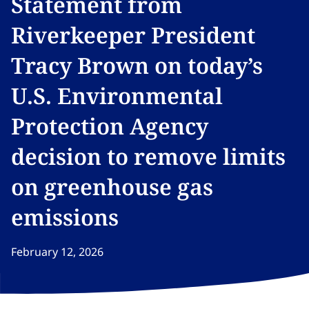
Statement from
Riverkeeper President
Tracy Brown on today’s
U.S. Environmental
Protection Agency
decision to remove limits
on greenhouse gas
emissions​​​​‌ ‍ ​‍​‍‌‍ ‌ ​‍‌‍‍‌‌‍‌ ‌‍‍‌‌‍ ‍​‍​‍​ ‍‍​‍​‍‌ ​ ‌‍​‌‌‍ ‍‌‍‍‌‌ ‌​‌ ‍‌​‍ ‍‌‍‍‌‌‍ ​‍​‍​‍ ​​‍​‍‌‍‍​‌ ​‍‌‍‌‌‌‍‌‍​‍​‍​ ‍‍​‍​‍‌‍‍​‌ ‌​‌ ‌​‌ ​​‌ ​ ​ ‍‍​‍ ​‍ ‌‍​ ‌‍ ‌‌ ​ ​‍ ‍‌‍ ‌‌‍​‌‌‍‍‌‌‍ ‍​‍ ‍​ ​‍​ ​​​ ​‍​ ‌​‌ ​‍‌‍‌‌‌‍‌​‌‍‌‌‌ ​ ‌‍‍‌‌‍‌ ‌‍ ‍​‍ ‍‌ ​‍‌‍‍‌‌ ‌‍‌‍‌‌‌ ​‍‌‍‍ ‌‍‌‌‌‍‌‌‌ ​​‌‍‌‌‌ ​‍​‍ ‍‌‍ ‌ ​‍‌‍‌ ​‍ ‌‍‍‌‌‍ ‍‌ ‌​‌‍‌‌‌‍ ‍‌ ‌​​‍ ‌‍‌‌‌‍‌​‌‍‍‌‌ ‌​​‍ ‌‍ ‌‌‍ ‌‍‌​‌‍‌‌​ ‌‌ ​​‌ ​‍‌‍‌‌‌ ​ ‌‍‌‌‌‍ ‍‌ ‌​‌‍​‌‌ ‌​‌‍‍‌‌‍ ‌‍ ‍​ ‍ ‌‍‍‌‌‍‌​​ ‌​ ‍‌‌‍​‌‌‍‌‌​ ‌ ​ ​‌‌‍‌‍‌‍​‌​ ‌‍​‍ ‌​ ​‍​ ‌‌‌‍​‍​ ​ ​‍ ‌​ ‌​​ ​‍​ ‌​‌‍‌​​‍ ‌‌‍​‌​ ​ ​ ‍​‌‍‌‍​‍ ‌​ ‌‍​ ‌​‌‍‌​‌‍​‍‌‍‌​‌‍‌‌‌‍‌​​ ​ ‌‍​‍​ ‍‌‌‍‌‌‌‍‌‍​ ‍ ‌ ‌​‌ ‍‌‌ ​​‌‍‌‌​ ‌‌‍​‌‌ ​‍‌ ‌​‌‍‍‌‌‍​ ‌‍ ​‌‍‌‌​ ‍ ‌ ​​‌‍​‌‌ ‌​‌‍‍​​ ‌‌ ‌​‌‍‍‌‌ ‌​‌‍ ​‌‍‌‌​ ‌‍​‍‌‍​‌‌ ​ ‌‍‌‌‌‌‌‌‌ ​‍‌‍ ​​ ‌‌‍‍​‌ ‌​‌ ‌​‌ ​​‌ ​ ​‍‌‌​ ​ ‌​​‌​‍‌‌​ ​‍‌​‌‍​‍‌‌​ ​‍‌​‌‍‌‍​ ‌‍ ‌‌ ​ ​‍ ‍‌‍ ‌‌‍​‌‌‍‍‌‌‍ ‍​‍ ‍​ ​‍​ ​​​ ​‍​ ‌​‌ ​‍‌‍‌‌‌‍‌​‌‍‌‌‌ ​ ‌‍‍‌‌‍‌ ‌‍ ‍​‍ ‍‌ ​‍‌‍‍‌‌ ‌‍‌‍‌‌‌ ​‍‌‍‍ ‌‍‌‌‌‍‌‌‌ ​​‌‍‌‌‌ ​‍​‍ ‍‌‍ ‌ ​‍‌‍‌ ​‍‌‍‌‍‍‌‌‍‌​​ ‌​ ‍‌‌‍​‌‌‍‌‌​ ‌ ​ ​‌‌‍‌‍‌‍​‌​ ‌‍​‍ ‌​ ​‍​ ‌‌‌‍​‍​ ​ ​‍ ‌​ ‌​​ ​‍​ ‌​‌‍‌​​‍ ‌‌‍​‌​ ​ ​ ‍​‌‍‌‍​‍ ‌​ ‌‍​ ‌​‌‍‌​‌‍​‍‌‍‌​‌‍‌‌‌‍‌​​ ​ ‌‍​‍​ ‍‌‌‍‌‌‌‍‌‍​‍‌‍‌ ‌​‌ ‍‌‌ ​​‌‍‌‌​ ‌‌‍​‌‌ ​‍‌ ‌​‌‍‍‌‌‍​ ‌‍ ​‌‍‌‌​‍‌‍‌ ​​‌‍​‌‌ ‌​‌‍‍​​ ‌‌ ‌​‌‍‍‌‌ ‌​‌‍ ​‌‍‌‌​‍‌‍‌ ​​‌‍‌‌‌ ​‍‌ ​ ‌ ​​‌‍‌‌‌‍​ ‌ ‌​‌‍‍‌‌ ‌‍‌‍‌‌​ ‌‌ ​​‌ ‌‌‌‍​‍‌‍ ​‌‍‍‌‌ ​ ‌‍‍​‌‍‌‌‌‍‌​​‍​‍‌ ‌
February 12, 2026