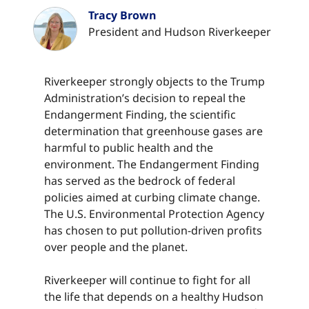
Tracy Brown​​​​‌ ‍ ​‍​‍‌‍ ‌ ​‍‌‍‍‌‌‍‌ ‌‍‍‌‌‍ ‍​‍​‍​ ‍‍​‍​‍‌ ​ ‌‍​‌‌‍ ‍‌‍‍‌‌ ‌​‌ ‍‌​‍ ‍‌‍‍‌‌‍ ​‍​‍​‍ ​​‍​‍‌‍‍​‌ ​‍‌‍‌‌‌‍‌‍​‍​‍​ ‍‍​‍​‍‌‍‍​‌ ‌​‌ ‌​‌ ​​‌ ​ ​ ‍‍​‍ ​‍ ‌‍​ ‌‍ ‌‌ ​ ​‍ ‍‌‍ ‌‌‍​‌‌‍‍‌‌‍ ‍​‍ ‍​ ​‍​ ​​​ ​‍​ ‌​‌ ​‍‌‍‌‌‌‍‌​‌‍‌‌‌ ​ ‌‍‍‌‌‍‌ ‌‍ ‍​‍ ‍‌ ​‍‌‍‍‌‌ ‌‍‌‍‌‌‌ ​‍‌‍‍ ‌‍‌‌‌‍‌‌‌ ​​‌‍‌‌‌ ​‍​‍ ‍‌‍ ‌ ​‍‌‍‌ ​‍ ‌‍‍‌‌‍ ‍‌ ‌​‌‍‌‌‌‍ ‍‌ ‌​​‍ ‌‍‌‌‌‍‌​‌‍‍‌‌ ‌​​‍ ‌‍ ‌‌‍ ‌‍‌​‌‍‌‌​ ‌‌ ​​‌ ​‍‌‍‌‌‌ ​ ‌‍‌‌‌‍ ‍‌ ‌​‌‍​‌‌ ‌​‌‍‍‌‌‍ ‌‍ ‍​ ‍ ‌‍‍‌‌‍‌​​ ‌​ ​‍​ ​​‌‍‌‌​ ​​‌‍‌​​ ​​​ ‌ ​ ​‌​‍ ‌​ ​ ​ ​‌​ ‌‌​ ‌ ​‍ ‌​ ‌​‌‍‌​​ ​ ‌‍‌‌​‍ ‌‌‍​‌‌‍​‍‌‍‌‍​ ​ ​‍ ‌‌‍​ ​ ‍​​ ​​​ ​​​ ‍‌‌‍‌‍​ ​‌​ ​ ‌‍​‌​ ​‌‌‍​‌‌‍‌​​ ‍ ‌ ‌​‌ ‍‌‌ ​​‌‍‌‌​ ‌‌ ​​‌‍‌‌‌ ​‍‌ ​ ‌‍ ‌‍ ‍​ ‍ ‌ ​​‌‍​‌‌ ‌​‌‍‍​​ ‌‌‍‌‍‌ ‌‌‌‍ ​‌‍ ​‌‍ ‍‌‍​‌‌‍ ‌‌‍‌‌​ ‌‍​‍‌‍​‌‌ ​ ‌‍‌‌‌‌‌‌‌ ​‍‌‍ ​​ ‌‌‍‍​‌ ‌​‌ ‌​‌ ​​‌ ​ ​‍‌‌​ ​ ‌​​‌​‍‌‌​ ​‍‌​‌‍​‍‌‌​ ​‍‌​‌‍‌‍​ ‌‍ ‌‌ ​ ​‍ ‍‌‍ ‌‌‍​‌‌‍‍‌‌‍ ‍​‍ ‍​ ​‍​ ​​​ ​‍​ ‌​‌ ​‍‌‍‌‌‌‍‌​‌‍‌‌‌ ​ ‌‍‍‌‌‍‌ ‌‍ ‍​‍ ‍‌ ​‍‌‍‍‌‌ ‌‍‌‍‌‌‌ ​‍‌‍‍ ‌‍‌‌‌‍‌‌‌ ​​‌‍‌‌‌ ​‍​‍ ‍‌‍ ‌ ​‍‌‍‌ ​‍‌‍‌‍‍‌‌‍‌​​ ‌​ ​‍​ ​​‌‍‌‌​ ​​‌‍‌​​ ​​​ ‌ ​ ​‌​‍ ‌​ ​ ​ ​‌​ ‌‌​ ‌ ​‍ ‌​ ‌​‌‍‌​​ ​ ‌‍‌‌​‍ ‌‌‍​‌‌‍​‍‌‍‌‍​ ​ ​‍ ‌‌‍​ ​ ‍​​ ​​​ ​​​ ‍‌‌‍‌‍​ ​‌​ ​ ‌‍​‌​ ​‌‌‍​‌‌‍‌​​‍‌‍‌ ‌​‌ ‍‌‌ ​​‌‍‌‌​ ‌‌ ​​‌‍‌‌‌ ​‍‌ ​ ‌‍ ‌‍ ‍​‍‌‍‌ ​​‌‍​‌‌ ‌​‌‍‍​​ ‌‌‍‌‍‌ ‌‌‌‍ ​‌‍ ​‌‍ ‍‌‍​‌‌‍ ‌‌‍‌‌​‍‌‍‌ ​​‌‍‌‌‌ ​‍‌ ​ ‌ ​​‌‍‌‌‌‍​ ‌ ‌​‌‍‍‌‌ ‌‍‌‍‌‌​ ‌‌ ​​‌ ‌‌‌‍​‍‌‍ ​‌‍‍‌‌ ​ ‌‍‍​‌‍‌‌‌‍‌​​‍​‍‌ ‌
TB
President and Hudson Riverkeeper​​​​‌ ‍ ​‍​‍‌‍ ‌ ​‍‌‍‍‌‌‍‌ ‌‍‍‌‌‍ ‍​‍​‍​ ‍‍​‍​‍‌ ​ ‌‍​‌‌‍ ‍‌‍‍‌‌ ‌​‌ ‍‌​‍ ‍‌‍‍‌‌‍ ​‍​‍​‍ ​​‍​‍‌‍‍​‌ ​‍‌‍‌‌‌‍‌‍​‍​‍​ ‍‍​‍​‍‌‍‍​‌ ‌​‌ ‌​‌ ​​‌ ​ ​ ‍‍​‍ ​‍ ‌‍​ ‌‍ ‌‌ ​ ​‍ ‍‌‍ ‌‌‍​‌‌‍‍‌‌‍ ‍​‍ ‍​ ​‍​ ​​​ ​‍​ ‌​‌ ​‍‌‍‌‌‌‍‌​‌‍‌‌‌ ​ ‌‍‍‌‌‍‌ ‌‍ ‍​‍ ‍‌ ​‍‌‍‍‌‌ ‌‍‌‍‌‌‌ ​‍‌‍‍ ‌‍‌‌‌‍‌‌‌ ​​‌‍‌‌‌ ​‍​‍ ‍‌‍ ‌ ​‍‌‍‌ ​‍ ‌‍‍‌‌‍ ‍‌ ‌​‌‍‌‌‌‍ ‍‌ ‌​​‍ ‌‍‌‌‌‍‌​‌‍‍‌‌ ‌​​‍ ‌‍ ‌‌‍ ‌‍‌​‌‍‌‌​ ‌‌ ​​‌ ​‍‌‍‌‌‌ ​ ‌‍‌‌‌‍ ‍‌ ‌​‌‍​‌‌ ‌​‌‍‍‌‌‍ ‌‍ ‍​ ‍ ‌‍‍‌‌‍‌​​ ‌​ ​‍​ ​​‌‍‌‌​ ​​‌‍‌​​ ​​​ ‌ ​ ​‌​‍ ‌​ ​ ​ ​‌​ ‌‌​ ‌ ​‍ ‌​ ‌​‌‍‌​​ ​ ‌‍‌‌​‍ ‌‌‍​‌‌‍​‍‌‍‌‍​ ​ ​‍ ‌‌‍​ ​ ‍​​ ​​​ ​​​ ‍‌‌‍‌‍​ ​‌​ ​ ‌‍​‌​ ​‌‌‍​‌‌‍‌​​ ‍ ‌ ‌​‌ ‍‌‌ ​​‌‍‌‌​ ‌‌ ​​‌‍‌‌‌ ​‍‌ ​ ‌‍ ‌‍ ‍​ ‍ ‌ ​​‌‍​‌‌ ‌​‌‍‍​​ ‌‌ ‌​‌‍‍‌‌ ‌​‌‍ ​‌‍‌‌​ ‌‍​‍‌‍​‌‌ ​ ‌‍‌‌‌‌‌‌‌ ​‍‌‍ ​​ ‌‌‍‍​‌ ‌​‌ ‌​‌ ​​‌ ​ ​‍‌‌​ ​ ‌​​‌​‍‌‌​ ​‍‌​‌‍​‍‌‌​ ​‍‌​‌‍‌‍​ ‌‍ ‌‌ ​ ​‍ ‍‌‍ ‌‌‍​‌‌‍‍‌‌‍ ‍​‍ ‍​ ​‍​ ​​​ ​‍​ ‌​‌ ​‍‌‍‌‌‌‍‌​‌‍‌‌‌ ​ ‌‍‍‌‌‍‌ ‌‍ ‍​‍ ‍‌ ​‍‌‍‍‌‌ ‌‍‌‍‌‌‌ ​‍‌‍‍ ‌‍‌‌‌‍‌‌‌ ​​‌‍‌‌‌ ​‍​‍ ‍‌‍ ‌ ​‍‌‍‌ ​‍‌‍‌‍‍‌‌‍‌​​ ‌​ ​‍​ ​​‌‍‌‌​ ​​‌‍‌​​ ​​​ ‌ ​ ​‌​‍ ‌​ ​ ​ ​‌​ ‌‌​ ‌ ​‍ ‌​ ‌​‌‍‌​​ ​ ‌‍‌‌​‍ ‌‌‍​‌‌‍​‍‌‍‌‍​ ​ ​‍ ‌‌‍​ ​ ‍​​ ​​​ ​​​ ‍‌‌‍‌‍​ ​‌​ ​ ‌‍​‌​ ​‌‌‍​‌‌‍‌​​‍‌‍‌ ‌​‌ ‍‌‌ ​​‌‍‌‌​ ‌‌ ​​‌‍‌‌‌ ​‍‌ ​ ‌‍ ‌‍ ‍​‍‌‍‌ ​​‌‍​‌‌ ‌​‌‍‍​​ ‌‌ ‌​‌‍‍‌‌ ‌​‌‍ ​‌‍‌‌​‍‌‍‌ ​​‌‍‌‌‌ ​‍‌ ​ ‌ ​​‌‍‌‌‌‍​ ‌ ‌​‌‍‍‌‌ ‌‍‌‍‌‌​ ‌‌ ​​‌ ‌‌‌‍​‍‌‍ ​‌‍‍‌‌ ​ ‌‍‍​‌‍‌‌‌‍‌​​‍​‍‌ ‌
Riverkeeper strongly objects to the Trump
Administration’s decision to repeal the
Endangerment Finding, the scientific
determination that greenhouse gases are
harmful to public health and the
environment. The Endangerment Finding
has served as the bedrock of federal
policies aimed at curbing climate change.
The U.S. Environmental Protection Agency
has chosen to put pollution-driven profits
over people and the planet.
Riverkeeper will continue to fight for all
the life that depends on a healthy Hudson