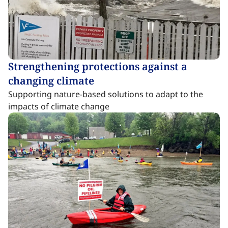
Strengthening protections against a
changing climate​​​​‌ ‍ ​‍​‍‌‍ ‌ ​‍‌‍‍‌‌‍‌ ‌‍‍‌‌‍ ‍​‍​‍​ ‍‍​‍​‍‌ ​ ‌‍​‌‌‍ ‍‌‍‍‌‌ ‌​‌ ‍‌​‍ ‍‌‍‍‌‌‍ ​‍​‍​‍ ​​‍​‍‌‍‍​‌ ​‍‌‍‌‌‌‍‌‍​‍​‍​ ‍‍​‍​‍‌‍‍​‌ ‌​‌ ‌​‌ ​​‌ ​ ​ ‍‍​‍ ​‍ ‌‍​ ‌‍ ‌‌ ​ ​‍ ‍‌‍ ‌‌‍​‌‌‍‍‌‌‍ ‍​‍ ‍​ ​‍​ ​​​ ​‍​ ‌​‌ ​‍‌‍‌‌‌‍‌​‌‍‌‌‌ ​ ‌‍‍‌‌‍‌ ‌‍ ‍​‍ ‍‌ ​‍‌‍‍‌‌ ‌‍‌‍‌‌‌ ​‍‌‍‍ ‌‍‌‌‌‍‌‌‌ ​​‌‍‌‌‌ ​‍​‍ ‍‌‍ ‌ ​‍‌‍‌ ​‍ ‌‍‍‌‌‍ ‍‌ ‌​‌‍‌‌‌‍ ‍‌ ‌​​‍ ‌‍‌‌‌‍‌​‌‍‍‌‌ ‌​​‍ ‌‍ ‌‌‍ ‌‍‌​‌‍‌‌​ ‌‌ ​​‌ ​‍‌‍‌‌‌ ​ ‌‍‌‌‌‍ ‍‌ ‌​‌‍​‌‌ ‌​‌‍‍‌‌‍ ‌‍ ‍​ ‍ ‌‍‍‌‌‍‌​​ ‌​ ‍‌​ ‌​​ ‍​​ ‌‍​ ‍‌​ ​‍‌‍‌‍​ ​‍​‍ ‌‌‍​‍​ ‌‍​ ‍​​ ​‌​‍ ‌​ ‌​​ ‍​​ ​ ​ ‍​​‍ ‌‌‍​‌​ ​‌‌‍​‍‌‍‌‌​‍ ‌​ ‌​​ ‌​‌‍‌​​ ‍​​ ​‍‌‍‌​​ ‌‌​ ‌​‌‍‌‌​ ​ ‌‍​ ​ ‌‍​ ‍ ‌ ‌​‌ ‍‌‌ ​​‌‍‌‌​ ‌‌‍​ ‌‍​‌‌‍ ‌‌ ​​‌‍​‌‌‍‍‌‌‍‌ ‌‍ ‍​ ‍ ‌ ​​‌‍​‌‌ ‌​‌‍‍​​ ‌‌ ‌​‌‍‍‌‌ ‌​‌‍ ​‌‍‌‌​ ‌‍​‍‌‍​‌‌ ​ ‌‍‌‌‌‌‌‌‌ ​‍‌‍ ​​ ‌‌‍‍​‌ ‌​‌ ‌​‌ ​​‌ ​ ​‍‌‌​ ​ ‌​​‌​‍‌‌​ ​‍‌​‌‍​‍‌‌​ ​‍‌​‌‍‌‍​ ‌‍ ‌‌ ​ ​‍ ‍‌‍ ‌‌‍​‌‌‍‍‌‌‍ ‍​‍ ‍​ ​‍​ ​​​ ​‍​ ‌​‌ ​‍‌‍‌‌‌‍‌​‌‍‌‌‌ ​ ‌‍‍‌‌‍‌ ‌‍ ‍​‍ ‍‌ ​‍‌‍‍‌‌ ‌‍‌‍‌‌‌ ​‍‌‍‍ ‌‍‌‌‌‍‌‌‌ ​​‌‍‌‌‌ ​‍​‍ ‍‌‍ ‌ ​‍‌‍‌ ​‍‌‍‌‍‍‌‌‍‌​​ ‌​ ‍‌​ ‌​​ ‍​​ ‌‍​ ‍‌​ ​‍‌‍‌‍​ ​‍​‍ ‌‌‍​‍​ ‌‍​ ‍​​ ​‌​‍ ‌​ ‌​​ ‍​​ ​ ​ ‍​​‍ ‌‌‍​‌​ ​‌‌‍​‍‌‍‌‌​‍ ‌​ ‌​​ ‌​‌‍‌​​ ‍​​ ​‍‌‍‌​​ ‌‌​ ‌​‌‍‌‌​ ​ ‌‍​ ​ ‌‍​‍‌‍‌ ‌​‌ ‍‌‌ ​​‌‍‌‌​ ‌‌‍​ ‌‍​‌‌‍ ‌‌ ​​‌‍​‌‌‍‍‌‌‍‌ ‌‍ ‍​‍‌‍‌ ​​‌‍​‌‌ ‌​‌‍‍​​ ‌‌ ‌​‌‍‍‌‌ ‌​‌‍ ​‌‍‌‌​‍‌‍‌ ​​‌‍‌‌‌ ​‍‌ ​ ‌ ​​‌‍‌‌‌‍​ ‌ ‌​‌‍‍‌‌ ‌‍‌‍‌‌​ ‌‌ ​​‌ ‌‌‌‍​‍‌‍ ​‌‍‍‌‌ ​ ‌‍‍​‌‍‌‌‌‍‌​​‍​‍‌ ‌
Supporting nature-based solutions to adapt to the
impacts of climate change ​​​​‌ ‍ ​‍​‍‌‍ ‌ ​‍‌‍‍‌‌‍‌ ‌‍‍‌‌‍ ‍​‍​‍​ ‍‍​‍​‍‌ ​ ‌‍​‌‌‍ ‍‌‍‍‌‌ ‌​‌ ‍‌​‍ ‍‌‍‍‌‌‍ ​‍​‍​‍ ​​‍​‍‌‍‍​‌ ​‍‌‍‌‌‌‍‌‍​‍​‍​ ‍‍​‍​‍‌‍‍​‌ ‌​‌ ‌​‌ ​​‌ ​ ​ ‍‍​‍ ​‍ ‌‍​ ‌‍ ‌‌ ​ ​‍ ‍‌‍ ‌‌‍​‌‌‍‍‌‌‍ ‍​‍ ‍​ ​‍​ ​​​ ​‍​ ‌​‌ ​‍‌‍‌‌‌‍‌​‌‍‌‌‌ ​ ‌‍‍‌‌‍‌ ‌‍ ‍​‍ ‍‌ ​‍‌‍‍‌‌ ‌‍‌‍‌‌‌ ​‍‌‍‍ ‌‍‌‌‌‍‌‌‌ ​​‌‍‌‌‌ ​‍​‍ ‍‌‍ ‌ ​‍‌‍‌ ​‍ ‌‍‍‌‌‍ ‍‌ ‌​‌‍‌‌‌‍ ‍‌ ‌​​‍ ‌‍‌‌‌‍‌​‌‍‍‌‌ ‌​​‍ ‌‍ ‌‌‍ ‌‍‌​‌‍‌‌​ ‌‌ ​​‌ ​‍‌‍‌‌‌ ​ ‌‍‌‌‌‍ ‍‌ ‌​‌‍​‌‌ ‌​‌‍‍‌‌‍ ‌‍ ‍​ ‍ ‌‍‍‌‌‍‌​​ ‌​ ‍‌​ ‌​​ ‍​​ ‌‍​ ‍‌​ ​‍‌‍‌‍​ ​‍​‍ ‌‌‍​‍​ ‌‍​ ‍​​ ​‌​‍ ‌​ ‌​​ ‍​​ ​ ​ ‍​​‍ ‌‌‍​‌​ ​‌‌‍​‍‌‍‌‌​‍ ‌​ ‌​​ ‌​‌‍‌​​ ‍​​ ​‍‌‍‌​​ ‌‌​ ‌​‌‍‌‌​ ​ ‌‍​ ​ ‌‍​ ‍ ‌ ‌​‌ ‍‌‌ ​​‌‍‌‌​ ‌‌‍​ ‌‍​‌‌‍ ‌‌ ​​‌‍​‌‌‍‍‌‌‍‌ ‌‍ ‍​ ‍ ‌ ​​‌‍​‌‌ ‌​‌‍‍​​ ‌‌ ​ ‌‍‍​‌‍ ‌ ​‍‌ ‌​‌​‌​‌‍‌‌‌ ​ ‌‍​ ‌ ​‍‌‍‍‌‌ ​​‌ ‌​‌‍‍‌‌‍ ‌‍ ‍​ ‌‍​‍‌‍​‌‌ ​ ‌‍‌‌‌‌‌‌‌ ​‍‌‍ ​​ ‌‌‍‍​‌ ‌​‌ ‌​‌ ​​‌ ​ ​‍‌‌​ ​ ‌​​‌​‍‌‌​ ​‍‌​‌‍​‍‌‌​ ​‍‌​‌‍‌‍​ ‌‍ ‌‌ ​ ​‍ ‍‌‍ ‌‌‍​‌‌‍‍‌‌‍ ‍​‍ ‍​ ​‍​ ​​​ ​‍​ ‌​‌ ​‍‌‍‌‌‌‍‌​‌‍‌‌‌ ​ ‌‍‍‌‌‍‌ ‌‍ ‍​‍ ‍‌ ​‍‌‍‍‌‌ ‌‍‌‍‌‌‌ ​‍‌‍‍ ‌‍‌‌‌‍‌‌‌ ​​‌‍‌‌‌ ​‍​‍ ‍‌‍ ‌ ​‍‌‍‌ ​‍‌‍‌‍‍‌‌‍‌​​ ‌​ ‍‌​ ‌​​ ‍​​ ‌‍​ ‍‌​ ​‍‌‍‌‍​ ​‍​‍ ‌‌‍​‍​ ‌‍​ ‍​​ ​‌​‍ ‌​ ‌​​ ‍​​ ​ ​ ‍​​‍ ‌‌‍​‌​ ​‌‌‍​‍‌‍‌‌​‍ ‌​ ‌​​ ‌​‌‍‌​​ ‍​​ ​‍‌‍‌​​ ‌‌​ ‌​‌‍‌‌​ ​ ‌‍​ ​ ‌‍​‍‌‍‌ ‌​‌ ‍‌‌ ​​‌‍‌‌​ ‌‌‍​ ‌‍​‌‌‍ ‌‌ ​​‌‍​‌‌‍‍‌‌‍‌ ‌‍ ‍​‍‌‍‌ ​​‌‍​‌‌ ‌​‌‍‍​​ ‌‌ ​ ‌‍‍​‌‍ ‌ ​‍‌ ‌​‌​‌​‌‍‌‌‌ ​ ‌‍​ ‌ ​‍‌‍‍‌‌ ​​‌ ‌​‌‍‍‌‌‍ ‌‍ ‍​‍‌‍‌ ​​‌‍‌‌‌ ​‍‌ ​ ‌ ​​‌‍‌‌‌‍​ ‌ ‌​‌‍‍‌‌ ‌‍‌‍‌‌​ ‌‌ ​​‌ ‌‌‌‍​‍‌‍ ​‌‍‍‌‌ ​ ‌‍‍​‌‍‌‌‌‍‌​​‍​‍‌ ‌