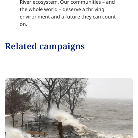
River ecosystem. Our communities – and
the whole world – deserve a thriving
environment and a future they can count
on.​​​​‌ ‍ ​‍​‍‌‍ ‌ ​‍‌‍‍‌‌‍‌ ‌‍‍‌‌‍ ‍​‍​‍​ ‍‍​‍​‍‌ ​ ‌‍​‌‌‍ ‍‌‍‍‌‌ ‌​‌ ‍‌​‍ ‍‌‍‍‌‌‍ ​‍​‍​‍ ​​‍​‍‌‍‍​‌ ​‍‌‍‌‌‌‍‌‍​‍​‍​ ‍‍​‍​‍‌‍‍​‌ ‌​‌ ‌​‌ ​​‌ ​ ​ ‍‍​‍ ​‍ ‌‍​ ‌‍ ‌‌ ​ ​‍ ‍‌‍ ‌‌‍​‌‌‍‍‌‌‍ ‍​‍ ‍​ ​‍​ ​​​ ​‍​ ‌​‌ ​‍‌‍‌‌‌‍‌​‌‍‌‌‌ ​ ‌‍‍‌‌‍‌ ‌‍ ‍​‍ ‍‌ ​‍‌‍‍‌‌ ‌‍‌‍‌‌‌ ​‍‌‍‍ ‌‍‌‌‌‍‌‌‌ ​​‌‍‌‌‌ ​‍​‍ ‍‌‍ ‌ ​‍‌‍‌ ​‍ ‌‍‍‌‌‍ ‍‌ ‌​‌‍‌‌‌‍ ‍‌ ‌​​‍ ‌‍‌‌‌‍‌​‌‍‍‌‌ ‌​​‍ ‌‍ ‌‌‍ ‌‍‌​‌‍‌‌​ ‌‌ ​​‌ ​‍‌‍‌‌‌ ​ ‌‍‌‌‌‍ ‍‌ ‌​‌‍​‌‌ ‌​‌‍‍‌‌‍ ‌‍ ‍​ ‍ ‌‍‍‌‌‍‌​​ ‌​ ‍‌‌‍​‌‌‍‌‌​ ‌ ​ ​‌‌‍‌‍‌‍​‌​ ‌‍​‍ ‌​ ​‍​ ‌‌‌‍​‍​ ​ ​‍ ‌​ ‌​​ ​‍​ ‌​‌‍‌​​‍ ‌‌‍​‌​ ​ ​ ‍​‌‍‌‍​‍ ‌​ ‌‍​ ‌​‌‍‌​‌‍​‍‌‍‌​‌‍‌‌‌‍‌​​ ​ ‌‍​‍​ ‍‌‌‍‌‌‌‍‌‍​ ‍ ‌ ‌​‌ ‍‌‌ ​​‌‍‌‌​ ‌‌‍​‌‌ ​‍‌ ‌​‌‍‍‌‌‍​ ‌‍ ​‌‍‌‌​ ‍ ‌ ​​‌‍​‌‌ ‌​‌‍‍​​ ‌‌‍​ ‌‍ ‌‍ ‍‌ ‌​‌‍‌‌‌‍ ‍‌ ‌​​‍‌‌​ ‌‌‌​​‍‌‌ ‌‍‍ ‌‍‌‌‌ ‍‌​‍‌‌​ ​ ‌​‌​​‍‌‌​ ​ ‌​‌​​‍‌‌​ ​‍​ ​‍‌‍‌‌​ ​ ​ ‌‍​ ​‍‌‍‌‍‌‍‌‍‌‍​‍​ ‍‌‌‍‌​‌‍‌‌‌‍‌‍​ ​​​‍‌‌​ ​‍​ ​‍​‍‌‌​ ‌‌‌​‌​​‍ ‍‌‍​ ‌‍‍​‌‍‍‌‌‍ ​‌‍‌​‌ ​‍‌‍‌‌‌‍ ‍​‍‌‌​ ‌‌‌​​‍‌‌ ‌‍‍ ‌‍‌‌‌ ‍‌​‍‌‌​ ​ ‌​‌​​‍‌‌​ ​ ‌​‌​​‍‌‌​ ​‍​ ​‍‌‍​‌​ ​ ​ ​‌​ ‍​​ ​‌‌‍‌​​ ‌​‌‍‌‌​ ‌‍​ ‌‍​ ​ ‌‍‌‌​‍‌‌​ ​‍​ ​‍​‍‌‌​ ‌‌‌​‌​​‍ ‍‌ ‌​‌‍‌‌‌ ‍​‌ ‌​​ ‌‍​‍‌‍​‌‌ ​ ‌‍‌‌‌‌‌‌‌ ​‍‌‍ ​​ ‌‌‍‍​‌ ‌​‌ ‌​‌ ​​‌ ​ ​‍‌‌​ ​ ‌​​‌​‍‌‌​ ​‍‌​‌‍​‍‌‌​ ​‍‌​‌‍‌‍​ ‌‍ ‌‌ ​ ​‍ ‍‌‍ ‌‌‍​‌‌‍‍‌‌‍ ‍​‍ ‍​ ​‍​ ​​​ ​‍​ ‌​‌ ​‍‌‍‌‌‌‍‌​‌‍‌‌‌ ​ ‌‍‍‌‌‍‌ ‌‍ ‍​‍ ‍‌ ​‍‌‍‍‌‌ ‌‍‌‍‌‌‌ ​‍‌‍‍ ‌‍‌‌‌‍‌‌‌ ​​‌‍‌‌‌ ​‍​‍ ‍‌‍ ‌ ​‍‌‍‌ ​‍‌‍‌‍‍‌‌‍‌​​ ‌​ ‍‌‌‍​‌‌‍‌‌​ ‌ ​ ​‌‌‍‌‍‌‍​‌​ ‌‍​‍ ‌​ ​‍​ ‌‌‌‍​‍​ ​ ​‍ ‌​ ‌​​ ​‍​ ‌​‌‍‌​​‍ ‌‌‍​‌​ ​ ​ ‍​‌‍‌‍​‍ ‌​ ‌‍​ ‌​‌‍‌​‌‍​‍‌‍‌​‌‍‌‌‌‍‌​​ ​ ‌‍​‍​ ‍‌‌‍‌‌‌‍‌‍​‍‌‍‌ ‌​‌ ‍‌‌ ​​‌‍‌‌​ ‌‌‍​‌‌ ​‍‌ ‌​‌‍‍‌‌‍​ ‌‍ ​‌‍‌‌​‍‌‍‌ ​​‌‍​‌‌ ‌​‌‍‍​​ ‌‌‍​ ‌‍ ‌‍ ‍‌ ‌​‌‍‌‌‌‍ ‍‌ ‌​​‍‌‌​ ‌‌‌​​‍‌‌ ‌‍‍ ‌‍‌‌‌ ‍‌​‍‌‌​ ​ ‌​‌​​‍‌‌​ ​ ‌​‌​​‍‌‌​ ​‍​ ​‍‌‍‌‌​ ​ ​ ‌‍​ ​‍‌‍‌‍‌‍‌‍‌‍​‍​ ‍‌‌‍‌​‌‍‌‌‌‍‌‍​ ​​​‍‌‌​ ​‍​ ​‍​‍‌‌​ ‌‌‌​‌​​‍ ‍‌‍​ ‌‍‍​‌‍‍‌‌‍ ​‌‍‌​‌ ​‍‌‍‌‌‌‍ ‍​‍‌‌​ ‌‌‌​​‍‌‌ ‌‍‍ ‌‍‌‌‌ ‍‌​‍‌‌​ ​ ‌​‌​​‍‌‌​ ​ ‌​‌​​‍‌‌​ ​‍​ ​‍‌‍​‌​ ​ ​ ​‌​ ‍​​ ​‌‌‍‌​​ ‌​‌‍‌‌​ ‌‍​ ‌‍​ ​ ‌‍‌‌​‍‌‌​ ​‍​ ​‍​‍‌‌​ ‌‌‌​‌​​‍ ‍‌ ‌​‌‍‌‌‌ ‍​‌ ‌​​‍‌‍‌ ​​‌‍‌‌‌ ​‍‌ ​ ‌ ​​‌‍‌‌‌‍​ ‌ ‌​‌‍‍‌‌ ‌‍‌‍‌‌​ ‌‌ ​​‌ ‌‌‌‍​‍‌‍ ​‌‍‍‌‌ ​ ‌‍‍​‌‍‌‌‌‍‌​​‍​‍‌ ‌
Related campaigns