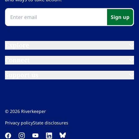
Sign up​​​​‌ ‍ ​‍​‍‌‍ ‌ ​‍‌‍‍‌‌‍‌ ‌‍‍‌‌‍ ‍​‍​‍​ ‍‍​‍​‍‌ ​ ‌‍​‌‌‍ ‍‌‍‍‌‌ ‌​‌ ‍‌​‍ ‍‌‍‍‌‌‍ ​‍​‍​‍ ​​‍​‍‌‍‍​‌ ​‍‌‍‌‌‌‍‌‍​‍​‍​ ‍‍​‍​‍‌‍‍​‌ ‌​‌ ‌​‌ ​​‌ ​ ​ ‍‍​‍ ​‍ ‌‍​ ‌‍ ‌‌ ​ ​‍ ‍‌‍ ‌‌‍​‌‌‍‍‌‌‍ ‍​‍ ‍​ ​‍​ ​​​ ​‍​ ‌​‌ ​‍‌‍‌‌‌‍‌​‌‍‌‌‌ ​ ‌‍‍‌‌‍‌ ‌‍ ‍​‍ ‍‌ ​‍‌‍‍‌‌ ‌‍‌‍‌‌‌ ​‍‌‍‍ ‌‍‌‌‌‍‌‌‌ ​​‌‍‌‌‌ ​‍​‍ ‍‌‍ ‌ ​‍‌‍‌ ​‍ ‌‍‍‌‌‍ ‍‌ ‌​‌‍‌‌‌‍ ‍‌ ‌​​‍ ‌‍‌‌‌‍‌​‌‍‍‌‌ ‌​​‍ ‌‍ ‌‌‍ ‌‍‌​‌‍‌‌​ ‌‌ ​​‌ ​‍‌‍‌‌‌ ​ ‌‍‌‌‌‍ ‍‌ ‌​‌‍​‌‌ ‌​‌‍‍‌‌‍ ‌‍ ‍​ ‍ ‌‍‍‌‌‍‌​​ ‌‌‍‌‍‌‍ ‌‍ ‌ ‌​‌‍‌‌‌ ​‍​ ‍ ‌ ‌​‌ ‍‌‌ ​​‌‍‌‌​ ‌‌‍‌‍‌‍ ‌‍ ‌ ‌​‌‍‌‌‌ ​‍​ ‍ ‌ ​​‌‍​‌‌ ‌​‌‍‍​​ ‌‌‍ ‍‌‍‌‌‌ ‌ ‌ ​ ‌‍ ​‌‍‌‌‌ ‌​‌ ‌​‌‍‌‌‌ ​‍​‍ ‍‌‍​‍‌ ‌‌‌ ‌​‌ ‌​‌‍ ‌‍ ‍‌​ ​‌‍​‌‌‍​‍‌‍‌‌‌‍ ​​ ‌‍​‍‌‍​‌‌ ​ ‌‍‌‌‌‌‌‌‌ ​‍‌‍ ​​ ‌‌‍‍​‌ ‌​‌ ‌​‌ ​​‌ ​ ​‍‌‌​ ​ ‌​​‌​‍‌‌​ ​‍‌​‌‍​‍‌‌​ ​‍‌​‌‍‌‍​ ‌‍ ‌‌ ​ ​‍ ‍‌‍ ‌‌‍​‌‌‍‍‌‌‍ ‍​‍ ‍​ ​‍​ ​​​ ​‍​ ‌​‌ ​‍‌‍‌‌‌‍‌​‌‍‌‌‌ ​ ‌‍‍‌‌‍‌ ‌‍ ‍​‍ ‍‌ ​‍‌‍‍‌‌ ‌‍‌‍‌‌‌ ​‍‌‍‍ ‌‍‌‌‌‍‌‌‌ ​​‌‍‌‌‌ ​‍​‍ ‍‌‍ ‌ ​‍‌‍‌ ​‍‌‍‌‍‍‌‌‍‌​​ ‌‌‍‌‍‌‍ ‌‍ ‌ ‌​‌‍‌‌‌ ​‍​‍‌‍‌ ‌​‌ ‍‌‌ ​​‌‍‌‌​ ‌‌‍‌‍‌‍ ‌‍ ‌ ‌​‌‍‌‌‌ ​‍​‍‌‍‌ ​​‌‍​‌‌ ‌​‌‍‍​​ ‌‌‍ ‍‌‍‌‌‌ ‌ ‌ ​ ‌‍ ​‌‍‌‌‌ ‌​‌ ‌​‌‍‌‌‌ ​‍​‍ ‍‌‍​‍‌ ‌‌‌ ‌​‌ ‌​‌‍ ‌‍ ‍‌​ ​‌‍​‌‌‍​‍‌‍‌‌‌‍ ​​‍‌‍‌ ​​‌‍‌‌‌ ​‍‌ ​ ‌ ​​‌‍‌‌‌‍​ ‌ ‌​‌‍‍‌‌ ‌‍‌‍‌‌​ ‌‌ ​​‌ ‌‌‌‍​‍‌‍ ​‌‍‍‌‌ ​ ‌‍‍​‌‍‌‌‌‍‌​​‍​‍‌ ‌
Explore​​​​‌ ‍ ​‍​‍‌‍ ‌ ​‍‌‍‍‌‌‍‌ ‌‍‍‌‌‍ ‍​‍​‍​ ‍‍​‍​‍‌ ​ ‌‍​‌‌‍ ‍‌‍‍‌‌ ‌​‌ ‍‌​‍ ‍‌‍‍‌‌‍ ​‍​‍​‍ ​​‍​‍‌‍‍​‌ ​‍‌‍‌‌‌‍‌‍​‍​‍​ ‍‍​‍​‍‌‍‍​‌ ‌​‌ ‌​‌ ​​‌ ​ ​ ‍‍​‍ ​‍ ‌‍​ ‌‍ ‌‌ ​ ​‍ ‍‌‍ ‌‌‍​‌‌‍‍‌‌‍ ‍​‍ ‍​ ​‍​ ​​​ ​‍​ ‌​‌ ​‍‌‍‌‌‌‍‌​‌‍‌‌‌ ​ ‌‍‍‌‌‍‌ ‌‍ ‍​‍ ‍‌ ​‍‌‍‍‌‌ ‌‍‌‍‌‌‌ ​‍‌‍‍ ‌‍‌‌‌‍‌‌‌ ​​‌‍‌‌‌ ​‍​‍ ‍‌‍ ‌ ​‍‌‍‌ ​‍ ‌‍‍‌‌‍ ‍‌ ‌​‌‍‌‌‌‍ ‍‌ ‌​​‍ ‌‍‌‌‌‍‌​‌‍‍‌‌ ‌​​‍ ‌‍ ‌‌‍ ‌‍‌​‌‍‌‌​ ‌‌ ​​‌ ​‍‌‍‌‌‌ ​ ‌‍‌‌‌‍ ‍‌ ‌​‌‍​‌‌ ‌​‌‍‍‌‌‍ ‌‍ ‍​ ‍ ‌‍‍‌‌‍‌​​ ‌‌‍‌‍‌‍ ‌‍ ‌ ‌​‌‍‌‌‌ ​‍​ ‍ ‌ ‌​‌ ‍‌‌ ​​‌‍‌‌​ ‌‌‍‌‍‌‍ ‌‍ ‌ ‌​‌‍‌‌‌ ​‍​ ‍ ‌ ​​‌‍​‌‌ ‌​‌‍‍​​ ‌‌‍ ‌‌‍‌‌‌‍ ‍‌ ‌‌​‍‌‌​ ‌‌‌​​‍‌‌ ‌‍‍ ‌‍‌‌‌ ‍‌​‍‌‌​ ​ ‌​‌​​‍‌‌​ ​ ‌​‌​​‍‌‌​ ​‍​ ​‍‌‍‌​​ ‍​​ ‍‌​ ‌​‌‍​‌​ ‌‌​ ​ ‌‍‌‍​ ​‍​ ​‍​ ​ ​ ​‍​‍‌‌​ ​‍​ ​‍​‍‌‌​ ‌‌‌​‌​​‍ ‍‌ ‌​‌‍‌‌‌ ‍​‌ ‌​​ ‌‍​‍‌‍​‌‌ ​ ‌‍‌‌‌‌‌‌‌ ​‍‌‍ ​​ ‌‌‍‍​‌ ‌​‌ ‌​‌ ​​‌ ​ ​‍‌‌​ ​ ‌​​‌​‍‌‌​ ​‍‌​‌‍​‍‌‌​ ​‍‌​‌‍‌‍​ ‌‍ ‌‌ ​ ​‍ ‍‌‍ ‌‌‍​‌‌‍‍‌‌‍ ‍​‍ ‍​ ​‍​ ​​​ ​‍​ ‌​‌ ​‍‌‍‌‌‌‍‌​‌‍‌‌‌ ​ ‌‍‍‌‌‍‌ ‌‍ ‍​‍ ‍‌ ​‍‌‍‍‌‌ ‌‍‌‍‌‌‌ ​‍‌‍‍ ‌‍‌‌‌‍‌‌‌ ​​‌‍‌‌‌ ​‍​‍ ‍‌‍ ‌ ​‍‌‍‌ ​‍‌‍‌‍‍‌‌‍‌​​ ‌‌‍‌‍‌‍ ‌‍ ‌ ‌​‌‍‌‌‌ ​‍​‍‌‍‌ ‌​‌ ‍‌‌ ​​‌‍‌‌​ ‌‌‍‌‍‌‍ ‌‍ ‌ ‌​‌‍‌‌‌ ​‍​‍‌‍‌ ​​‌‍​‌‌ ‌​‌‍‍​​ ‌‌‍ ‌‌‍‌‌‌‍ ‍‌ ‌‌​‍‌‌​ ‌‌‌​​‍‌‌ ‌‍‍ ‌‍‌‌‌ ‍‌​‍‌‌​ ​ ‌​‌​​‍‌‌​ ​ ‌​‌​​‍‌‌​ ​‍​ ​‍‌‍‌​​ ‍​​ ‍‌​ ‌​‌‍​‌​ ‌‌​ ​ ‌‍‌‍​ ​‍​ ​‍​ ​ ​ ​‍​‍‌‌​ ​‍​ ​‍​‍‌‌​ ‌‌‌​‌​​‍ ‍‌ ‌​‌‍‌‌‌ ‍​‌ ‌​​‍‌‍‌ ​​‌‍‌‌‌ ​‍‌ ​ ‌ ​​‌‍‌‌‌‍​ ‌ ‌​‌‍‍‌‌ ‌‍‌‍‌‌​ ‌‌ ​​‌ ‌‌‌‍​‍‌‍ ​‌‍‍‌‌ ​ ‌‍‍​‌‍‌‌‌‍‌​​‍​‍‌ ‌
Connect​​​​‌ ‍ ​‍​‍‌‍ ‌ ​‍‌‍‍‌‌‍‌ ‌‍‍‌‌‍ ‍​‍​‍​ ‍‍​‍​‍‌ ​ ‌‍​‌‌‍ ‍‌‍‍‌‌ ‌​‌ ‍‌​‍ ‍‌‍‍‌‌‍ ​‍​‍​‍ ​​‍​‍‌‍‍​‌ ​‍‌‍‌‌‌‍‌‍​‍​‍​ ‍‍​‍​‍‌‍‍​‌ ‌​‌ ‌​‌ ​​‌ ​ ​ ‍‍​‍ ​‍ ‌‍​ ‌‍ ‌‌ ​ ​‍ ‍‌‍ ‌‌‍​‌‌‍‍‌‌‍ ‍​‍ ‍​ ​‍​ ​​​ ​‍​ ‌​‌ ​‍‌‍‌‌‌‍‌​‌‍‌‌‌ ​ ‌‍‍‌‌‍‌ ‌‍ ‍​‍ ‍‌ ​‍‌‍‍‌‌ ‌‍‌‍‌‌‌ ​‍‌‍‍ ‌‍‌‌‌‍‌‌‌ ​​‌‍‌‌‌ ​‍​‍ ‍‌‍ ‌ ​‍‌‍‌ ​‍ ‌‍‍‌‌‍ ‍‌ ‌​‌‍‌‌‌‍ ‍‌ ‌​​‍ ‌‍‌‌‌‍‌​‌‍‍‌‌ ‌​​‍ ‌‍ ‌‌‍ ‌‍‌​‌‍‌‌​ ‌‌ ​​‌ ​‍‌‍‌‌‌ ​ ‌‍‌‌‌‍ ‍‌ ‌​‌‍​‌‌ ‌​‌‍‍‌‌‍ ‌‍ ‍​ ‍ ‌‍‍‌‌‍‌​​ ‌‌‍‌‍‌‍ ‌‍ ‌ ‌​‌‍‌‌‌ ​‍​ ‍ ‌ ‌​‌ ‍‌‌ ​​‌‍‌‌​ ‌‌‍‌‍‌‍ ‌‍ ‌ ‌​‌‍‌‌‌ ​‍​ ‍ ‌ ​​‌‍​‌‌ ‌​‌‍‍​​ ‌‌‍ ‌‌‍‌‌‌‍ ‍‌ ‌‌​‍‌‌​ ‌‌‌​​‍‌‌ ‌‍‍ ‌‍‌‌‌ ‍‌​‍‌‌​ ​ ‌​‌​​‍‌‌​ ​ ‌​‌​​‍‌‌​ ​‍​ ​‍​ ​‌‌‍‌‍​ ‌​​ ​‌‌‍​ ‌‍‌​​ ‌‌​ ​​​ ‌ ‌‍‌‌‌‍‌​‌‍‌‌​‍‌‌​ ​‍​ ​‍​‍‌‌​ ‌‌‌​‌​​‍ ‍‌ ‌​‌‍‌‌‌ ‍​‌ ‌​​ ‌‍​‍‌‍​‌‌ ​ ‌‍‌‌‌‌‌‌‌ ​‍‌‍ ​​ ‌‌‍‍​‌ ‌​‌ ‌​‌ ​​‌ ​ ​‍‌‌​ ​ ‌​​‌​‍‌‌​ ​‍‌​‌‍​‍‌‌​ ​‍‌​‌‍‌‍​ ‌‍ ‌‌ ​ ​‍ ‍‌‍ ‌‌‍​‌‌‍‍‌‌‍ ‍​‍ ‍​ ​‍​ ​​​ ​‍​ ‌​‌ ​‍‌‍‌‌‌‍‌​‌‍‌‌‌ ​ ‌‍‍‌‌‍‌ ‌‍ ‍​‍ ‍‌ ​‍‌‍‍‌‌ ‌‍‌‍‌‌‌ ​‍‌‍‍ ‌‍‌‌‌‍‌‌‌ ​​‌‍‌‌‌ ​‍​‍ ‍‌‍ ‌ ​‍‌‍‌ ​‍‌‍‌‍‍‌‌‍‌​​ ‌‌‍‌‍‌‍ ‌‍ ‌ ‌​‌‍‌‌‌ ​‍​‍‌‍‌ ‌​‌ ‍‌‌ ​​‌‍‌‌​ ‌‌‍‌‍‌‍ ‌‍ ‌ ‌​‌‍‌‌‌ ​‍​‍‌‍‌ ​​‌‍​‌‌ ‌​‌‍‍​​ ‌‌‍ ‌‌‍‌‌‌‍ ‍‌ ‌‌​‍‌‌​ ‌‌‌​​‍‌‌ ‌‍‍ ‌‍‌‌‌ ‍‌​‍‌‌​ ​ ‌​‌​​‍‌‌​ ​ ‌​‌​​‍‌‌​ ​‍​ ​‍​ ​‌‌‍‌‍​ ‌​​ ​‌‌‍​ ‌‍‌​​ ‌‌​ ​​​ ‌ ‌‍‌‌‌‍‌​‌‍‌‌​‍‌‌​ ​‍​ ​‍​‍‌‌​ ‌‌‌​‌​​‍ ‍‌ ‌​‌‍‌‌‌ ‍​‌ ‌​​‍‌‍‌ ​​‌‍‌‌‌ ​‍‌ ​ ‌ ​​‌‍‌‌‌‍​ ‌ ‌​‌‍‍‌‌ ‌‍‌‍‌‌​ ‌‌ ​​‌ ‌‌‌‍​‍‌‍ ​‌‍‍‌‌ ​ ‌‍‍​‌‍‌‌‌‍‌​​‍​‍‌ ‌
Support us​​​​‌ ‍ ​‍​‍‌‍ ‌ ​‍‌‍‍‌‌‍‌ ‌‍‍‌‌‍ ‍​‍​‍​ ‍‍​‍​‍‌ ​ ‌‍​‌‌‍ ‍‌‍‍‌‌ ‌​‌ ‍‌​‍ ‍‌‍‍‌‌‍ ​‍​‍​‍ ​​‍​‍‌‍‍​‌ ​‍‌‍‌‌‌‍‌‍​‍​‍​ ‍‍​‍​‍‌‍‍​‌ ‌​‌ ‌​‌ ​​‌ ​ ​ ‍‍​‍ ​‍ ‌‍​ ‌‍ ‌‌ ​ ​‍ ‍‌‍ ‌‌‍​‌‌‍‍‌‌‍ ‍​‍ ‍​ ​‍​ ​​​ ​‍​ ‌​‌ ​‍‌‍‌‌‌‍‌​‌‍‌‌‌ ​ ‌‍‍‌‌‍‌ ‌‍ ‍​‍ ‍‌ ​‍‌‍‍‌‌ ‌‍‌‍‌‌‌ ​‍‌‍‍ ‌‍‌‌‌‍‌‌‌ ​​‌‍‌‌‌ ​‍​‍ ‍‌‍ ‌ ​‍‌‍‌ ​‍ ‌‍‍‌‌‍ ‍‌ ‌​‌‍‌‌‌‍ ‍‌ ‌​​‍ ‌‍‌‌‌‍‌​‌‍‍‌‌ ‌​​‍ ‌‍ ‌‌‍ ‌‍‌​‌‍‌‌​ ‌‌ ​​‌ ​‍‌‍‌‌‌ ​ ‌‍‌‌‌‍ ‍‌ ‌​‌‍​‌‌ ‌​‌‍‍‌‌‍ ‌‍ ‍​ ‍ ‌‍‍‌‌‍‌​​ ‌‌‍‌‍‌‍ ‌‍ ‌ ‌​‌‍‌‌‌ ​‍​ ‍ ‌ ‌​‌ ‍‌‌ ​​‌‍‌‌​ ‌‌‍‌‍‌‍ ‌‍ ‌ ‌​‌‍‌‌‌ ​‍​ ‍ ‌ ​​‌‍​‌‌ ‌​‌‍‍​​ ‌‌‍ ‌‌‍‌‌‌‍ ‍‌ ‌‌​‍‌‌​ ‌‌‌​​‍‌‌ ‌‍‍ ‌‍‌‌‌ ‍‌​‍‌‌​ ​ ‌​‌​​‍‌‌​ ​ ‌​‌​​‍‌‌​ ​‍​ ​‍​ ​​‌‍‌‍‌‍​ ​ ‍‌‌‍‌​‌‍‌​‌‍‌​​ ​‍​ ​ ‌‍​ ​ ‌‌​ ‌‍​‍‌‌​ ​‍​ ​‍​‍‌‌​ ‌‌‌​‌​​‍ ‍‌ ‌​‌‍‌‌‌ ‍​‌ ‌​​ ‌‍​‍‌‍​‌‌ ​ ‌‍‌‌‌‌‌‌‌ ​‍‌‍ ​​ ‌‌‍‍​‌ ‌​‌ ‌​‌ ​​‌ ​ ​‍‌‌​ ​ ‌​​‌​‍‌‌​ ​‍‌​‌‍​‍‌‌​ ​‍‌​‌‍‌‍​ ‌‍ ‌‌ ​ ​‍ ‍‌‍ ‌‌‍​‌‌‍‍‌‌‍ ‍​‍ ‍​ ​‍​ ​​​ ​‍​ ‌​‌ ​‍‌‍‌‌‌‍‌​‌‍‌‌‌ ​ ‌‍‍‌‌‍‌ ‌‍ ‍​‍ ‍‌ ​‍‌‍‍‌‌ ‌‍‌‍‌‌‌ ​‍‌‍‍ ‌‍‌‌‌‍‌‌‌ ​​‌‍‌‌‌ ​‍​‍ ‍‌‍ ‌ ​‍‌‍‌ ​‍‌‍‌‍‍‌‌‍‌​​ ‌‌‍‌‍‌‍ ‌‍ ‌ ‌​‌‍‌‌‌ ​‍​‍‌‍‌ ‌​‌ ‍‌‌ ​​‌‍‌‌​ ‌‌‍‌‍‌‍ ‌‍ ‌ ‌​‌‍‌‌‌ ​‍​‍‌‍‌ ​​‌‍​‌‌ ‌​‌‍‍​​ ‌‌‍ ‌‌‍‌‌‌‍ ‍‌ ‌‌​‍‌‌​ ‌‌‌​​‍‌‌ ‌‍‍ ‌‍‌‌‌ ‍‌​‍‌‌​ ​ ‌​‌​​‍‌‌​ ​ ‌​‌​​‍‌‌​ ​‍​ ​‍​ ​​‌‍‌‍‌‍​ ​ ‍‌‌‍‌​‌‍‌​‌‍‌​​ ​‍​ ​ ‌‍​ ​ ‌‌​ ‌‍​‍‌‌​ ​‍​ ​‍​‍‌‌​ ‌‌‌​‌​​‍ ‍‌ ‌​‌‍‌‌‌ ‍​‌ ‌​​‍‌‍‌ ​​‌‍‌‌‌ ​‍‌ ​ ‌ ​​‌‍‌‌‌‍​ ‌ ‌​‌‍‍‌‌ ‌‍‌‍‌‌​ ‌‌ ​​‌ ‌‌‌‍​‍‌‍ ​‌‍‍‌‌ ​ ‌‍‍​‌‍‌‌‌‍‌​​‍​‍‌ ‌
©
2026
Riverkeeper
Privacy policy​​​​‌ ‍ ​‍​‍‌‍ ‌ ​‍‌‍‍‌‌‍‌ ‌‍‍‌‌‍ ‍​‍​‍​ ‍‍​‍​‍‌ ​ ‌‍​‌‌‍ ‍‌‍‍‌‌ ‌​‌ ‍‌​‍ ‍‌‍‍‌‌‍ ​‍​‍​‍ ​​‍​‍‌‍‍​‌ ​‍‌‍‌‌‌‍‌‍​‍​‍​ ‍‍​‍​‍‌‍‍​‌ ‌​‌ ‌​‌ ​​‌ ​ ​ ‍‍​‍ ​‍ ‌‍​ ‌‍ ‌‌ ​ ​‍ ‍‌‍ ‌‌‍​‌‌‍‍‌‌‍ ‍​‍ ‍​ ​‍​ ​​​ ​‍​ ‌​‌ ​‍‌‍‌‌‌‍‌​‌‍‌‌‌ ​ ‌‍‍‌‌‍‌ ‌‍ ‍​‍ ‍‌ ​‍‌‍‍‌‌ ‌‍‌‍‌‌‌ ​‍‌‍‍ ‌‍‌‌‌‍‌‌‌ ​​‌‍‌‌‌ ​‍​‍ ‍‌‍ ‌ ​‍‌‍‌ ​‍ ‌‍‍‌‌‍ ‍‌ ‌​‌‍‌‌‌‍ ‍‌ ‌​​‍ ‌‍‌‌‌‍‌​‌‍‍‌‌ ‌​​‍ ‌‍ ‌‌‍ ‌‍‌​‌‍‌‌​ ‌‌ ​​‌ ​‍‌‍‌‌‌ ​ ‌‍‌‌‌‍ ‍‌ ‌​‌‍​‌‌ ‌​‌‍‍‌‌‍ ‌‍ ‍​ ‍ ‌‍‍‌‌‍‌​​ ‌‌‍‌‍‌‍ ‌‍ ‌ ‌​‌‍‌‌‌ ​‍​ ‍ ‌ ‌​‌ ‍‌‌ ​​‌‍‌‌​ ‌‌‍‌‍‌‍ ‌‍ ‌ ‌​‌‍‌‌‌ ​‍​ ‍ ‌ ​​‌‍​‌‌ ‌​‌‍‍​​ ‌‌‍​‌‌‍‌​‌‍‌​‌‍‍‌‌ ‌​‌‍‍‌‌‍ ‌‍ ‍‌‍​‌‌‍ ​‌​ ​‌‍‍‌‌‍ ‍‌‍‍ ‌ ​ ​‍‌‌​ ‌‌‌​​‍‌‌ ‌‍‍ ‌‍‌‌‌ ‍‌​‍‌‌​ ​ ‌​‌​​‍‌‌​ ​ ‌​‌​​‍‌‌​ ​‍​ ​‍‌‍​ ‌‍‌‍​ ​​​ ​‍​ ​‌​ ‌‍​ ‍‌​ ‌​​ ‌​‌‍​‌​ ​‍‌‍​ ​‍‌‌​ ​‍​ ​‍​‍‌‌​ ‌‌‌​‌​​‍ ‍‌ ‌​‌‍‌‌‌ ‍​‌ ‌​​ ‌‍​‍‌‍​‌‌ ​ ‌‍‌‌‌‌‌‌‌ ​‍‌‍ ​​ ‌‌‍‍​‌ ‌​‌ ‌​‌ ​​‌ ​ ​‍‌‌​ ​ ‌​​‌​‍‌‌​ ​‍‌​‌‍​‍‌‌​ ​‍‌​‌‍‌‍​ ‌‍ ‌‌ ​ ​‍ ‍‌‍ ‌‌‍​‌‌‍‍‌‌‍ ‍​‍ ‍​ ​‍​ ​​​ ​‍​ ‌​‌ ​‍‌‍‌‌‌‍‌​‌‍‌‌‌ ​ ‌‍‍‌‌‍‌ ‌‍ ‍​‍ ‍‌ ​‍‌‍‍‌‌ ‌‍‌‍‌‌‌ ​‍‌‍‍ ‌‍‌‌‌‍‌‌‌ ​​‌‍‌‌‌ ​‍​‍ ‍‌‍ ‌ ​‍‌‍‌ ​‍‌‍‌‍‍‌‌‍‌​​ ‌‌‍‌‍‌‍ ‌‍ ‌ ‌​‌‍‌‌‌ ​‍​‍‌‍‌ ‌​‌ ‍‌‌ ​​‌‍‌‌​ ‌‌‍‌‍‌‍ ‌‍ ‌ ‌​‌‍‌‌‌ ​‍​‍‌‍‌ ​​‌‍​‌‌ ‌​‌‍‍​​ ‌‌‍​‌‌‍‌​‌‍‌​‌‍‍‌‌ ‌​‌‍‍‌‌‍ ‌‍ ‍‌‍​‌‌‍ ​‌​ ​‌‍‍‌‌‍ ‍‌‍‍ ‌ ​ ​‍‌‌​ ‌‌‌​​‍‌‌ ‌‍‍ ‌‍‌‌‌ ‍‌​‍‌‌​ ​ ‌​‌​​‍‌‌​ ​ ‌​‌​​‍‌‌​ ​‍​ ​‍‌‍​ ‌‍‌‍​ ​​​ ​‍​ ​‌​ ‌‍​ ‍‌​ ‌​​ ‌​‌‍​‌​ ​‍‌‍​ ​‍‌‌​ ​‍​ ​‍​‍‌‌​ ‌‌‌​‌​​‍ ‍‌ ‌​‌‍‌‌‌ ‍​‌ ‌​​‍‌‍‌ ​​‌‍‌‌‌ ​‍‌ ​ ‌ ​​‌‍‌‌‌‍​ ‌ ‌​‌‍‍‌‌ ‌‍‌‍‌‌​ ‌‌ ​​‌ ‌‌‌‍​‍‌‍ ​‌‍‍‌‌ ​ ‌‍‍​‌‍‌‌‌‍‌​​‍​‍‌ ‌
State disclosures​​​​‌ ‍ ​‍​‍‌‍ ‌ ​‍‌‍‍‌‌‍‌ ‌‍‍‌‌‍ ‍​‍​‍​ ‍‍​‍​‍‌ ​ ‌‍​‌‌‍ ‍‌‍‍‌‌ ‌​‌ ‍‌​‍ ‍‌‍‍‌‌‍ ​‍​‍​‍ ​​‍​‍‌‍‍​‌ ​‍‌‍‌‌‌‍‌‍​‍​‍​ ‍‍​‍​‍‌‍‍​‌ ‌​‌ ‌​‌ ​​‌ ​ ​ ‍‍​‍ ​‍ ‌‍​ ‌‍ ‌‌ ​ ​‍ ‍‌‍ ‌‌‍​‌‌‍‍‌‌‍ ‍​‍ ‍​ ​‍​ ​​​ ​‍​ ‌​‌ ​‍‌‍‌‌‌‍‌​‌‍‌‌‌ ​ ‌‍‍‌‌‍‌ ‌‍ ‍​‍ ‍‌ ​‍‌‍‍‌‌ ‌‍‌‍‌‌‌ ​‍‌‍‍ ‌‍‌‌‌‍‌‌‌ ​​‌‍‌‌‌ ​‍​‍ ‍‌‍ ‌ ​‍‌‍‌ ​‍ ‌‍‍‌‌‍ ‍‌ ‌​‌‍‌‌‌‍ ‍‌ ‌​​‍ ‌‍‌‌‌‍‌​‌‍‍‌‌ ‌​​‍ ‌‍ ‌‌‍ ‌‍‌​‌‍‌‌​ ‌‌ ​​‌ ​‍‌‍‌‌‌ ​ ‌‍‌‌‌‍ ‍‌ ‌​‌‍​‌‌ ‌​‌‍‍‌‌‍ ‌‍ ‍​ ‍ ‌‍‍‌‌‍‌​​ ‌‌‍‌‍‌‍ ‌‍ ‌ ‌​‌‍‌‌‌ ​‍​ ‍ ‌ ‌​‌ ‍‌‌ ​​‌‍‌‌​ ‌‌‍‌‍‌‍ ‌‍ ‌ ‌​‌‍‌‌‌ ​‍​ ‍ ‌ ​​‌‍​‌‌ ‌​‌‍‍​​ ‌‌‍​‌‌‍‌​‌‍‌​‌‍‍‌‌ ‌​‌‍‍‌‌‍ ‌‍ ‍‌‍​‌‌‍ ​‌​ ​‌‍‍‌‌‍ ‍‌‍‍ ‌ ​ ​‍‌‌​ ‌‌‌​​‍‌‌ ‌‍‍ ‌‍‌‌‌ ‍‌​‍‌‌​ ​ ‌​‌​​‍‌‌​ ​ ‌​‌​​‍‌‌​ ​‍​ ​‍​ ‌‍‌‍​ ‌‍‌‌​ ‍​‌‍‌‌​ ​​‌‍‌​​ ​‍‌‍​‌​ ‌​​ ‍​​ ‍​​‍‌‌​ ​‍​ ​‍​‍‌‌​ ‌‌‌​‌​​‍ ‍‌ ‌​‌‍‌‌‌ ‍​‌ ‌​​ ‌‍​‍‌‍​‌‌ ​ ‌‍‌‌‌‌‌‌‌ ​‍‌‍ ​​ ‌‌‍‍​‌ ‌​‌ ‌​‌ ​​‌ ​ ​‍‌‌​ ​ ‌​​‌​‍‌‌​ ​‍‌​‌‍​‍‌‌​ ​‍‌​‌‍‌‍​ ‌‍ ‌‌ ​ ​‍ ‍‌‍ ‌‌‍​‌‌‍‍‌‌‍ ‍​‍ ‍​ ​‍​ ​​​ ​‍​ ‌​‌ ​‍‌‍‌‌‌‍‌​‌‍‌‌‌ ​ ‌‍‍‌‌‍‌ ‌‍ ‍​‍ ‍‌ ​‍‌‍‍‌‌ ‌‍‌‍‌‌‌ ​‍‌‍‍ ‌‍‌‌‌‍‌‌‌ ​​‌‍‌‌‌ ​‍​‍ ‍‌‍ ‌ ​‍‌‍‌ ​‍‌‍‌‍‍‌‌‍‌​​ ‌‌‍‌‍‌‍ ‌‍ ‌ ‌​‌‍‌‌‌ ​‍​‍‌‍‌ ‌​‌ ‍‌‌ ​​‌‍‌‌​ ‌‌‍‌‍‌‍ ‌‍ ‌ ‌​‌‍‌‌‌ ​‍​‍‌‍‌ ​​‌‍​‌‌ ‌​‌‍‍​​ ‌‌‍​‌‌‍‌​‌‍‌​‌‍‍‌‌ ‌​‌‍‍‌‌‍ ‌‍ ‍‌‍​‌‌‍ ​‌​ ​‌‍‍‌‌‍ ‍‌‍‍ ‌ ​ ​‍‌‌​ ‌‌‌​​‍‌‌ ‌‍‍ ‌‍‌‌‌ ‍‌​‍‌‌​ ​ ‌​‌​​‍‌‌​ ​ ‌​‌​​‍‌‌​ ​‍​ ​‍​ ‌‍‌‍​ ‌‍‌‌​ ‍​‌‍‌‌​ ​​‌‍‌​​ ​‍‌‍​‌​ ‌​​ ‍​​ ‍​​‍‌‌​ ​‍​ ​‍​‍‌‌​ ‌‌‌​‌​​‍ ‍‌ ‌​‌‍‌‌‌ ‍​‌ ‌​​‍‌‍‌ ​​‌‍‌‌‌ ​‍‌ ​ ‌ ​​‌‍‌‌‌‍​ ‌ ‌​‌‍‍‌‌ ‌‍‌‍‌‌​ ‌‌ ​​‌ ‌‌‌‍​‍‌‍ ​‌‍‍‌‌ ​ ‌‍‍​‌‍‌‌‌‍‌​​‍​‍‌ ‌