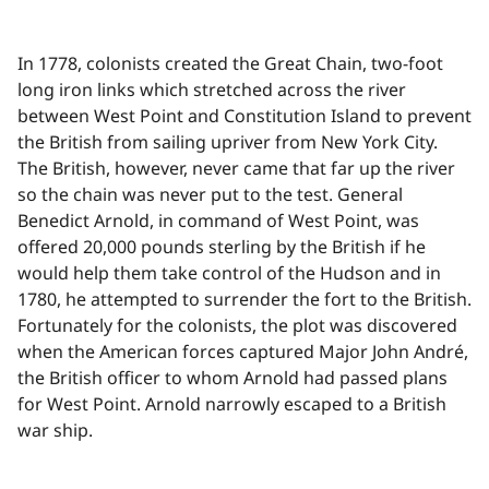
In 1778, colonists created the Great Chain, two-foot
long iron links which stretched across the river
between West Point and Constitution Island to prevent
the British from sailing upriver from New York City.
The British, however, never came that far up the river
so the chain was never put to the test. General
Benedict Arnold, in command of West Point, was
offered 20,000 pounds sterling by the British if he
would help them take control of the Hudson and in
1780, he attempted to surrender the fort to the British.
Fortunately for the colonists, the plot was discovered
when the American forces captured Major John André,
the British officer to whom Arnold had passed plans
for West Point. Arnold narrowly escaped to a British
war ship.​​​​‌ ‍ ​‍​‍‌‍ ‌ ​‍‌‍‍‌‌‍‌ ‌‍‍‌‌‍ ‍​‍​‍​ ‍‍​‍​‍‌ ​ ‌‍​‌‌‍ ‍‌‍‍‌‌ ‌​‌ ‍‌​‍ ‍‌‍‍‌‌‍ ​‍​‍​‍ ​​‍​‍‌‍‍​‌ ​‍‌‍‌‌‌‍‌‍​‍​‍​ ‍‍​‍​‍‌‍‍​‌ ‌​‌ ‌​‌ ​​‌ ​ ​ ‍‍​‍ ​‍ ‌‍​ ‌‍ ‌‌ ​ ​‍ ‍‌‍ ‌‌‍​‌‌‍‍‌‌‍ ‍​‍ ‍​ ​‍​ ​​​ ​‍​ ‌​‌ ​‍‌‍‌‌‌‍‌​‌‍‌‌‌ ​ ‌‍‍‌‌‍‌ ‌‍ ‍​‍ ‍‌ ​‍‌‍‍‌‌ ‌‍‌‍‌‌‌ ​‍‌‍‍ ‌‍‌‌‌‍‌‌‌ ​​‌‍‌‌‌ ​‍​‍ ‍‌‍ ‌ ​‍‌‍‌ ​‍ ‌‍‍‌‌‍ ‍‌ ‌​‌‍‌‌‌‍ ‍‌ ‌​​‍ ‌‍‌‌‌‍‌​‌‍‍‌‌ ‌​​‍ ‌‍ ‌‌‍ ‌‍‌​‌‍‌‌​ ‌‌ ​​‌ ​‍‌‍‌‌‌ ​ ‌‍‌‌‌‍ ‍‌ ‌​‌‍​‌‌ ‌​‌‍‍‌‌‍ ‌‍ ‍​ ‍ ‌‍‍‌‌‍‌​​ ‌‌‍‍​‌‍‍‌‌ ​ ‌ ‌​‌‍ ‌ ​‍‌ ‍‌‌​ ‌‍‌‍‌‌‌​‌‍‍​‌‍‌‌‌​‍​‌ ‌‌‌‍‌​‌ ​ ‌‍ ‌‍ ‍‌‌​‍‌‍‍‌‌ ‌‍‌‍‌‌‌ ​‍​ ‍ ‌ ‌​‌ ‍‌‌ ​​‌‍‌‌​ ‌‌‍‍​‌ ‌‌‌‍‌​‌ ​ ‌‍ ‌‍ ‍‌‌ ‌ ​​‌‍​‌‌‍‌ ‌‍‌‌​ ‍ ‌ ​​‌‍​‌‌ ‌​‌‍‍​​ ‌‌‍​ ‌‍ ‌‍ ‍‌ ‌​‌‍‌‌‌‍ ‍‌ ‌​​‍‌‌​ ‌‌‌​​‍‌‌ ‌‍‍ ‌‍‌‌‌ ‍‌​‍‌‌​ ​ ‌​‌​​‍‌‌​ ​ ‌​‌​​‍‌‌​ ​‍​ ​‍​ ​‌​ ​‍​ ​‌​ ​‌​ ‌‍‌‍‌‍‌‍​‍​ ‍‌‌‍​‍‌‍​‍​ ​‌​ ‍‌​‍‌‌​ ​‍​ ​‍​‍‌‌​ ‌‌‌​‌​​‍ ‍‌‍​ ‌‍‍​‌‍‍‌‌‍ ​‌‍‌​‌ ​‍‌‍‌‌‌‍ ‍​‍‌‌​ ‌‌‌​​‍‌‌ ‌‍‍ ‌‍‌‌‌ ‍‌​‍‌‌​ ​ ‌​‌​​‍‌‌​ ​ ‌​‌​​‍‌‌​ ​‍​ ​‍​ ‌ ‌‍​‌​ ‍‌​ ​ ​ ‍‌‌‍​‍​ ​‍​ ​ ​ ‍‌‌‍​‍‌‍​‍‌‍​ ​ ​​​‍‌‌​ ​‍​ ​‍​‍‌‌​ ‌‌‌​‌​​‍ ‍‌ ‌​‌‍‌‌‌ ‍​‌ ‌​​ ‌‍​‍‌‍​‌‌ ​ ‌‍‌‌‌‌‌‌‌ ​‍‌‍ ​​ ‌‌‍‍​‌ ‌​‌ ‌​‌ ​​‌ ​ ​‍‌‌​ ​ ‌​​‌​‍‌‌​ ​‍‌​‌‍​‍‌‌​ ​‍‌​‌‍‌‍​ ‌‍ ‌‌ ​ ​‍ ‍‌‍ ‌‌‍​‌‌‍‍‌‌‍ ‍​‍ ‍​ ​‍​ ​​​ ​‍​ ‌​‌ ​‍‌‍‌‌‌‍‌​‌‍‌‌‌ ​ ‌‍‍‌‌‍‌ ‌‍ ‍​‍ ‍‌ ​‍‌‍‍‌‌ ‌‍‌‍‌‌‌ ​‍‌‍‍ ‌‍‌‌‌‍‌‌‌ ​​‌‍‌‌‌ ​‍​‍ ‍‌‍ ‌ ​‍‌‍‌ ​‍‌‍‌‍‍‌‌‍‌​​ ‌‌‍‍​‌‍‍‌‌ ​ ‌ ‌​‌‍ ‌ ​‍‌ ‍‌‌​ ‌‍‌‍‌‌‌​‌‍‍​‌‍‌‌‌​‍​‌ ‌‌‌‍‌​‌ ​ ‌‍ ‌‍ ‍‌‌​‍‌‍‍‌‌ ‌‍‌‍‌‌‌ ​‍​‍‌‍‌ ‌​‌ ‍‌‌ ​​‌‍‌‌​ ‌‌‍‍​‌ ‌‌‌‍‌​‌ ​ ‌‍ ‌‍ ‍‌‌ ‌ ​​‌‍​‌‌‍‌ ‌‍‌‌​‍‌‍‌ ​​‌‍​‌‌ ‌​‌‍‍​​ ‌‌‍​ ‌‍ ‌‍ ‍‌ ‌​‌‍‌‌‌‍ ‍‌ ‌​​‍‌‌​ ‌‌‌​​‍‌‌ ‌‍‍ ‌‍‌‌‌ ‍‌​‍‌‌​ ​ ‌​‌​​‍‌‌​ ​ ‌​‌​​‍‌‌​ ​‍​ ​‍​ ​‌​ ​‍​ ​‌​ ​‌​ ‌‍‌‍‌‍‌‍​‍​ ‍‌‌‍​‍‌‍​‍​ ​‌​ ‍‌​‍‌‌​ ​‍​ ​‍​‍‌‌​ ‌‌‌​‌​​‍ ‍‌‍​ ‌‍‍​‌‍‍‌‌‍ ​‌‍‌​‌ ​‍‌‍‌‌‌‍ ‍​‍‌‌​ ‌‌‌​​‍‌‌ ‌‍‍ ‌‍‌‌‌ ‍‌​‍‌‌​ ​ ‌​‌​​‍‌‌​ ​ ‌​‌​​‍‌‌​ ​‍​ ​‍​ ‌ ‌‍​‌​ ‍‌​ ​ ​ ‍‌‌‍​‍​ ​‍​ ​ ​ ‍‌‌‍​‍‌‍​‍‌‍​ ​ ​​​‍‌‌​ ​‍​ ​‍​‍‌‌​ ‌‌‌​‌​​‍ ‍‌ ‌​‌‍‌‌‌ ‍​‌ ‌​​‍‌‍‌ ​​‌‍‌‌‌ ​‍‌ ​ ‌ ​​‌‍‌‌‌‍​ ‌ ‌​‌‍‍‌‌ ‌‍‌‍‌‌​ ‌‌ ​​‌ ‌‌‌‍​‍‌‍ ​‌‍‍‌‌ ​ ‌‍‍​‌‍‌‌‌‍‌​​‍​‍‌ ‌