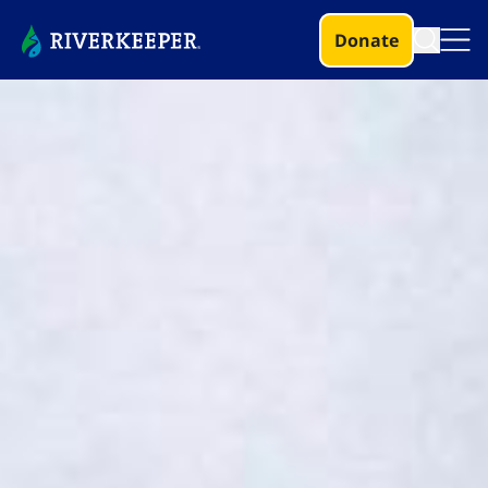
Donate​​​​‌ ‍ ​‍​‍‌‍ ‌ ​‍‌‍‍‌‌‍‌ ‌‍‍‌‌‍ ‍​‍​‍​ ‍‍​‍​‍‌ ​ ‌‍​‌‌‍ ‍‌‍‍‌‌ ‌​‌ ‍‌​‍ ‍‌‍‍‌‌‍ ​‍​‍​‍ ​​‍​‍‌‍‍​‌ ​‍‌‍‌‌‌‍‌‍​‍​‍​ ‍‍​‍​‍‌‍‍​‌ ‌​‌ ‌​‌ ​​‌ ​ ​ ‍‍​‍ ​‍ ‌‍​ ‌‍ ‌‌ ​ ​‍ ‍‌‍ ‌‌‍​‌‌‍‍‌‌‍ ‍​‍ ‍​ ​‍​ ​​​ ​‍​ ‌​‌ ​‍‌‍‌‌‌‍‌​‌‍‌‌‌ ​ ‌‍‍‌‌‍‌ ‌‍ ‍​‍ ‍‌ ​‍‌‍‍‌‌ ‌‍‌‍‌‌‌ ​‍‌‍‍ ‌‍‌‌‌‍‌‌‌ ​​‌‍‌‌‌ ​‍​‍ ‍‌‍ ‌ ​‍‌‍‌ ​‍ ‌‍‍‌‌‍ ‍‌ ‌​‌‍‌‌‌‍ ‍‌ ‌​​‍ ‌‍‌‌‌‍‌​‌‍‍‌‌ ‌​​‍ ‌‍ ‌‌‍ ‌‍‌​‌‍‌‌​ ‌‌ ​​‌ ​‍‌‍‌‌‌ ​ ‌‍‌‌‌‍ ‍‌ ‌​‌‍​‌‌ ‌​‌‍‍‌‌‍ ‌‍ ‍​ ‍ ‌‍‍‌‌‍‌​​ ‌‌‍‍​‌‍‌‌‌‍​‌‌‍‌​‌‍‌‌‌ ​‍​ ‍ ‌ ‌​‌ ‍‌‌ ​​‌‍‌‌​ ‌‌‍‍​‌‍‌‌‌‍​‌‌‍‌​‌‍‌‌‌ ​‍​ ‍ ‌ ​​‌‍​‌‌ ‌​‌‍‍​​ ‌‌‍​ ‌ ‌​‌‍​‌‌‌ ​ ​‍​‍ ‍‌‍ ​‌‍‍‌‌‍ ‍‌‍‍ ​‍ ‍‌ ‌​‌‍‌‌‌ ‍​‌ ‌​​ ‌‍​‍‌‍​‌‌ ​ ‌‍‌‌‌‌‌‌‌ ​‍‌‍ ​​ ‌‌‍‍​‌ ‌​‌ ‌​‌ ​​‌ ​ ​‍‌‌​ ​ ‌​​‌​‍‌‌​ ​‍‌​‌‍​‍‌‌​ ​‍‌​‌‍‌‍​ ‌‍ ‌‌ ​ ​‍ ‍‌‍ ‌‌‍​‌‌‍‍‌‌‍ ‍​‍ ‍​ ​‍​ ​​​ ​‍​ ‌​‌ ​‍‌‍‌‌‌‍‌​‌‍‌‌‌ ​ ‌‍‍‌‌‍‌ ‌‍ ‍​‍ ‍‌ ​‍‌‍‍‌‌ ‌‍‌‍‌‌‌ ​‍‌‍‍ ‌‍‌‌‌‍‌‌‌ ​​‌‍‌‌‌ ​‍​‍ ‍‌‍ ‌ ​‍‌‍‌ ​‍‌‍‌‍‍‌‌‍‌​​ ‌‌‍‍​‌‍‌‌‌‍​‌‌‍‌​‌‍‌‌‌ ​‍​‍‌‍‌ ‌​‌ ‍‌‌ ​​‌‍‌‌​ ‌‌‍‍​‌‍‌‌‌‍​‌‌‍‌​‌‍‌‌‌ ​‍​‍‌‍‌ ​​‌‍​‌‌ ‌​‌‍‍​​ ‌‌‍​ ‌ ‌​‌‍​‌‌‌ ​ ​‍​‍ ‍‌‍ ​‌‍‍‌‌‍ ‍‌‍‍ ​‍ ‍‌ ‌​‌‍‌‌‌ ‍​‌ ‌​​‍‌‍‌ ​​‌‍‌‌‌ ​‍‌ ​ ‌ ​​‌‍‌‌‌‍​ ‌ ‌​‌‍‍‌‌ ‌‍‌‍‌‌​ ‌‌ ​​‌ ‌‌‌‍​‍‌‍ ​‌‍‍‌‌ ​ ‌‍‍​‌‍‌‌‌‍‌​​‍​‍‌ ‌