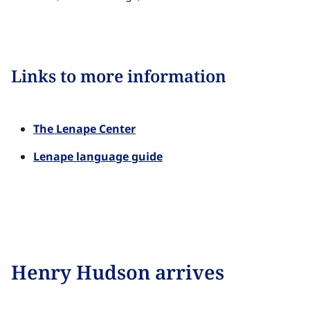
Links to more information​​​​‌ ‍ ​‍​‍‌‍ ‌ ​‍‌‍‍‌‌‍‌ ‌‍‍‌‌‍ ‍​‍​‍​ ‍‍​‍​‍‌ ​ ‌‍​‌‌‍ ‍‌‍‍‌‌ ‌​‌ ‍‌​‍ ‍‌‍‍‌‌‍ ​‍​‍​‍ ​​‍​‍‌‍‍​‌ ​‍‌‍‌‌‌‍‌‍​‍​‍​ ‍‍​‍​‍‌‍‍​‌ ‌​‌ ‌​‌ ​​‌ ​ ​ ‍‍​‍ ​‍ ‌‍​ ‌‍ ‌‌ ​ ​‍ ‍‌‍ ‌‌‍​‌‌‍‍‌‌‍ ‍​‍ ‍​ ​‍​ ​​​ ​‍​ ‌​‌ ​‍‌‍‌‌‌‍‌​‌‍‌‌‌ ​ ‌‍‍‌‌‍‌ ‌‍ ‍​‍ ‍‌ ​‍‌‍‍‌‌ ‌‍‌‍‌‌‌ ​‍‌‍‍ ‌‍‌‌‌‍‌‌‌ ​​‌‍‌‌‌ ​‍​‍ ‍‌‍ ‌ ​‍‌‍‌ ​‍ ‌‍‍‌‌‍ ‍‌ ‌​‌‍‌‌‌‍ ‍‌ ‌​​‍ ‌‍‌‌‌‍‌​‌‍‍‌‌ ‌​​‍ ‌‍ ‌‌‍ ‌‍‌​‌‍‌‌​ ‌‌ ​​‌ ​‍‌‍‌‌‌ ​ ‌‍‌‌‌‍ ‍‌ ‌​‌‍​‌‌ ‌​‌‍‍‌‌‍ ‌‍ ‍​ ‍ ‌‍‍‌‌‍‌​​ ‌‌‍‍​‌‍‍‌‌ ​ ‌ ‌​‌‍ ‌ ​‍‌ ‍‌‌​ ‌‍‌‍‌‌‌​‌‍‍​‌‍‌‌‌​‍​‌ ‌‌‌‍‌​‌ ​ ‌‍ ‌‍ ‍‌‌​‍‌‍‍‌‌ ‌‍‌‍‌‌‌ ​‍​ ‍ ‌ ‌​‌ ‍‌‌ ​​‌‍‌‌​ ‌‌‍‍​‌ ‌‌‌‍‌​‌ ​ ‌‍ ‌‍ ‍‌‌ ‌ ​​‌‍​‌‌‍‌ ‌‍‌‌​ ‍ ‌ ​​‌‍​‌‌ ‌​‌‍‍​​ ‌‌‍​ ‌‍ ‌‍ ‍‌ ‌​‌‍‌‌‌‍ ‍‌ ‌​​‍‌‌​ ‌‌‌​​‍‌‌ ‌‍‍ ‌‍‌‌‌ ‍‌​‍‌‌​ ​ ‌​‌​​‍‌‌​ ​ ‌​‌​​‍‌‌​ ​‍​ ​‍‌‍‌‌​ ‍‌​ ​ ​ ‍​‌‍‌​‌‍​‌​ ​‍​ ‌‍​ ‌‌‌‍​‌​ ‌‌​ ​ ​‍‌‌​ ​‍​ ​‍​‍‌‌​ ‌‌‌​‌​​‍ ‍‌‍​ ‌‍‍​‌‍‍‌‌‍ ​‌‍‌​‌ ​‍‌‍‌‌‌‍ ‍​‍‌‌​ ‌‌‌​​‍‌‌ ‌‍‍ ‌‍‌‌‌ ‍‌​‍‌‌​ ​ ‌​‌​​‍‌‌​ ​ ‌​‌​​‍‌‌​ ​‍​ ​‍​ ​​​ ‌ ​ ​​​ ‌​​ ​‌​ ‍​​ ​‍​ ‍​​ ‍​‌‍​ ‌‍​‌​ ‍‌​ ​​​‍‌‌​ ​‍​ ​‍​‍‌‌​ ‌‌‌​‌​​‍ ‍‌ ‌​‌‍‌‌‌ ‍​‌ ‌​​ ‌‍​‍‌‍​‌‌ ​ ‌‍‌‌‌‌‌‌‌ ​‍‌‍ ​​ ‌‌‍‍​‌ ‌​‌ ‌​‌ ​​‌ ​ ​‍‌‌​ ​ ‌​​‌​‍‌‌​ ​‍‌​‌‍​‍‌‌​ ​‍‌​‌‍‌‍​ ‌‍ ‌‌ ​ ​‍ ‍‌‍ ‌‌‍​‌‌‍‍‌‌‍ ‍​‍ ‍​ ​‍​ ​​​ ​‍​ ‌​‌ ​‍‌‍‌‌‌‍‌​‌‍‌‌‌ ​ ‌‍‍‌‌‍‌ ‌‍ ‍​‍ ‍‌ ​‍‌‍‍‌‌ ‌‍‌‍‌‌‌ ​‍‌‍‍ ‌‍‌‌‌‍‌‌‌ ​​‌‍‌‌‌ ​‍​‍ ‍‌‍ ‌ ​‍‌‍‌ ​‍‌‍‌‍‍‌‌‍‌​​ ‌‌‍‍​‌‍‍‌‌ ​ ‌ ‌​‌‍ ‌ ​‍‌ ‍‌‌​ ‌‍‌‍‌‌‌​‌‍‍​‌‍‌‌‌​‍​‌ ‌‌‌‍‌​‌ ​ ‌‍ ‌‍ ‍‌‌​‍‌‍‍‌‌ ‌‍‌‍‌‌‌ ​‍​‍‌‍‌ ‌​‌ ‍‌‌ ​​‌‍‌‌​ ‌‌‍‍​‌ ‌‌‌‍‌​‌ ​ ‌‍ ‌‍ ‍‌‌ ‌ ​​‌‍​‌‌‍‌ ‌‍‌‌​‍‌‍‌ ​​‌‍​‌‌ ‌​‌‍‍​​ ‌‌‍​ ‌‍ ‌‍ ‍‌ ‌​‌‍‌‌‌‍ ‍‌ ‌​​‍‌‌​ ‌‌‌​​‍‌‌ ‌‍‍ ‌‍‌‌‌ ‍‌​‍‌‌​ ​ ‌​‌​​‍‌‌​ ​ ‌​‌​​‍‌‌​ ​‍​ ​‍‌‍‌‌​ ‍‌​ ​ ​ ‍​‌‍‌​‌‍​‌​ ​‍​ ‌‍​ ‌‌‌‍​‌​ ‌‌​ ​ ​‍‌‌​ ​‍​ ​‍​‍‌‌​ ‌‌‌​‌​​‍ ‍‌‍​ ‌‍‍​‌‍‍‌‌‍ ​‌‍‌​‌ ​‍‌‍‌‌‌‍ ‍​‍‌‌​ ‌‌‌​​‍‌‌ ‌‍‍ ‌‍‌‌‌ ‍‌​‍‌‌​ ​ ‌​‌​​‍‌‌​ ​ ‌​‌​​‍‌‌​ ​‍​ ​‍​ ​​​ ‌ ​ ​​​ ‌​​ ​‌​ ‍​​ ​‍​ ‍​​ ‍​‌‍​ ‌‍​‌​ ‍‌​ ​​​‍‌‌​ ​‍​ ​‍​‍‌‌​ ‌‌‌​‌​​‍ ‍‌ ‌​‌‍‌‌‌ ‍​‌ ‌​​‍‌‍‌ ​​‌‍‌‌‌ ​‍‌ ​ ‌ ​​‌‍‌‌‌‍​ ‌ ‌​‌‍‍‌‌ ‌‍‌‍‌‌​ ‌‌ ​​‌ ‌‌‌‍​‍‌‍ ​‌‍‍‌‌ ​ ‌‍‍​‌‍‌‌‌‍‌​​‍​‍‌ ‌
The Lenape Center​​​​‌ ‍ ​‍​‍‌‍ ‌ ​‍‌‍‍‌‌‍‌ ‌‍‍‌‌‍ ‍​‍​‍​ ‍‍​‍​‍‌ ​ ‌‍​‌‌‍ ‍‌‍‍‌‌ ‌​‌ ‍‌​‍ ‍‌‍‍‌‌‍ ​‍​‍​‍ ​​‍​‍‌‍‍​‌ ​‍‌‍‌‌‌‍‌‍​‍​‍​ ‍‍​‍​‍‌‍‍​‌ ‌​‌ ‌​‌ ​​‌ ​ ​ ‍‍​‍ ​‍ ‌‍​ ‌‍ ‌‌ ​ ​‍ ‍‌‍ ‌‌‍​‌‌‍‍‌‌‍ ‍​‍ ‍​ ​‍​ ​​​ ​‍​ ‌​‌ ​‍‌‍‌‌‌‍‌​‌‍‌‌‌ ​ ‌‍‍‌‌‍‌ ‌‍ ‍​‍ ‍‌ ​‍‌‍‍‌‌ ‌‍‌‍‌‌‌ ​‍‌‍‍ ‌‍‌‌‌‍‌‌‌ ​​‌‍‌‌‌ ​‍​‍ ‍‌‍ ‌ ​‍‌‍‌ ​‍ ‌‍‍‌‌‍ ‍‌ ‌​‌‍‌‌‌‍ ‍‌ ‌​​‍ ‌‍‌‌‌‍‌​‌‍‍‌‌ ‌​​‍ ‌‍ ‌‌‍ ‌‍‌​‌‍‌‌​ ‌‌ ​​‌ ​‍‌‍‌‌‌ ​ ‌‍‌‌‌‍ ‍‌ ‌​‌‍​‌‌ ‌​‌‍‍‌‌‍ ‌‍ ‍​ ‍ ‌‍‍‌‌‍‌​​ ‌‌‍‍​‌‍‍‌‌ ​ ‌ ‌​‌‍ ‌ ​‍‌ ‍‌‌​ ‌‍‌‍‌‌‌​‌‍‍​‌‍‌‌‌​‍​‌ ‌‌‌‍‌​‌ ​ ‌‍ ‌‍ ‍‌‌​‍‌‍‍‌‌ ‌‍‌‍‌‌‌ ​‍​ ‍ ‌ ‌​‌ ‍‌‌ ​​‌‍‌‌​ ‌‌‍‍​‌ ‌‌‌‍‌​‌ ​ ‌‍ ‌‍ ‍‌‌ ‌ ​​‌‍​‌‌‍‌ ‌‍‌‌​ ‍ ‌ ​​‌‍​‌‌ ‌​‌‍‍​​ ‌‌‍​ ‌‍ ‌‍ ‍‌ ‌​‌‍‌‌‌‍ ‍‌ ‌​​‍‌‌​ ‌‌‌​​‍‌‌ ‌‍‍ ‌‍‌‌‌ ‍‌​‍‌‌​ ​ ‌​‌​​‍‌‌​ ​ ‌​‌​​‍‌‌​ ​‍​ ​‍​ ‍‌​ ​​​ ​​​ ​‍‌‍‌‌​ ‌‍‌‍‌‍‌‍​‍​ ​ ​ ‍‌‌‍‌‌‌‍​‌​‍‌‌​ ​‍​ ​‍​‍‌‌​ ‌‌‌​‌​​‍ ‍‌‍ ​‌‍‍‌‌‍ ‍‌‍‍ ‌ ​ ​‍‌‌​ ‌‌‌​​‍‌‌ ‌‍‍ ‌‍‌‌‌ ‍‌​‍‌‌​ ​ ‌​‌​​‍‌‌​ ​ ‌​‌​​‍‌‌​ ​‍​ ​‍​ ‌ ‌‍‌‌​ ‌‌​ ‌​​ ​‍‌‍‌​​ ‍‌​ ‌​​ ‌‍‌‍‌‌​ ​‍​ ​​​‍‌‌​ ​‍​ ​‍​‍‌‌​ ‌‌‌​‌​​‍ ‍‌ ‌​‌‍‌‌‌ ‍​‌ ‌​​ ‌‍​‍‌‍​‌‌ ​ ‌‍‌‌‌‌‌‌‌ ​‍‌‍ ​​ ‌‌‍‍​‌ ‌​‌ ‌​‌ ​​‌ ​ ​‍‌‌​ ​ ‌​​‌​‍‌‌​ ​‍‌​‌‍​‍‌‌​ ​‍‌​‌‍‌‍​ ‌‍ ‌‌ ​ ​‍ ‍‌‍ ‌‌‍​‌‌‍‍‌‌‍ ‍​‍ ‍​ ​‍​ ​​​ ​‍​ ‌​‌ ​‍‌‍‌‌‌‍‌​‌‍‌‌‌ ​ ‌‍‍‌‌‍‌ ‌‍ ‍​‍ ‍‌ ​‍‌‍‍‌‌ ‌‍‌‍‌‌‌ ​‍‌‍‍ ‌‍‌‌‌‍‌‌‌ ​​‌‍‌‌‌ ​‍​‍ ‍‌‍ ‌ ​‍‌‍‌ ​‍‌‍‌‍‍‌‌‍‌​​ ‌‌‍‍​‌‍‍‌‌ ​ ‌ ‌​‌‍ ‌ ​‍‌ ‍‌‌​ ‌‍‌‍‌‌‌​‌‍‍​‌‍‌‌‌​‍​‌ ‌‌‌‍‌​‌ ​ ‌‍ ‌‍ ‍‌‌​‍‌‍‍‌‌ ‌‍‌‍‌‌‌ ​‍​‍‌‍‌ ‌​‌ ‍‌‌ ​​‌‍‌‌​ ‌‌‍‍​‌ ‌‌‌‍‌​‌ ​ ‌‍ ‌‍ ‍‌‌ ‌ ​​‌‍​‌‌‍‌ ‌‍‌‌​‍‌‍‌ ​​‌‍​‌‌ ‌​‌‍‍​​ ‌‌‍​ ‌‍ ‌‍ ‍‌ ‌​‌‍‌‌‌‍ ‍‌ ‌​​‍‌‌​ ‌‌‌​​‍‌‌ ‌‍‍ ‌‍‌‌‌ ‍‌​‍‌‌​ ​ ‌​‌​​‍‌‌​ ​ ‌​‌​​‍‌‌​ ​‍​ ​‍​ ‍‌​ ​​​ ​​​ ​‍‌‍‌‌​ ‌‍‌‍‌‍‌‍​‍​ ​ ​ ‍‌‌‍‌‌‌‍​‌​‍‌‌​ ​‍​ ​‍​‍‌‌​ ‌‌‌​‌​​‍ ‍‌‍ ​‌‍‍‌‌‍ ‍‌‍‍ ‌ ​ ​‍‌‌​ ‌‌‌​​‍‌‌ ‌‍‍ ‌‍‌‌‌ ‍‌​‍‌‌​ ​ ‌​‌​​‍‌‌​ ​ ‌​‌​​‍‌‌​ ​‍​ ​‍​ ‌ ‌‍‌‌​ ‌‌​ ‌​​ ​‍‌‍‌​​ ‍‌​ ‌​​ ‌‍‌‍‌‌​ ​‍​ ​​​‍‌‌​ ​‍​ ​‍​‍‌‌​ ‌‌‌​‌​​‍ ‍‌ ‌​‌‍‌‌‌ ‍​‌ ‌​​‍‌‍‌ ​​‌‍‌‌‌ ​‍‌ ​ ‌ ​​‌‍‌‌‌‍​ ‌ ‌​‌‍‍‌‌ ‌‍‌‍‌‌​ ‌‌ ​​‌ ‌‌‌‍​‍‌‍ ​‌‍‍‌‌ ​ ‌‍‍​‌‍‌‌‌‍‌​​‍​‍‌ ‌
Lenape language guide​​​​‌ ‍ ​‍​‍‌‍ ‌ ​‍‌‍‍‌‌‍‌ ‌‍‍‌‌‍ ‍​‍​‍​ ‍‍​‍​‍‌ ​ ‌‍​‌‌‍ ‍‌‍‍‌‌ ‌​‌ ‍‌​‍ ‍‌‍‍‌‌‍ ​‍​‍​‍ ​​‍​‍‌‍‍​‌ ​‍‌‍‌‌‌‍‌‍​‍​‍​ ‍‍​‍​‍‌‍‍​‌ ‌​‌ ‌​‌ ​​‌ ​ ​ ‍‍​‍ ​‍ ‌‍​ ‌‍ ‌‌ ​ ​‍ ‍‌‍ ‌‌‍​‌‌‍‍‌‌‍ ‍​‍ ‍​ ​‍​ ​​​ ​‍​ ‌​‌ ​‍‌‍‌‌‌‍‌​‌‍‌‌‌ ​ ‌‍‍‌‌‍‌ ‌‍ ‍​‍ ‍‌ ​‍‌‍‍‌‌ ‌‍‌‍‌‌‌ ​‍‌‍‍ ‌‍‌‌‌‍‌‌‌ ​​‌‍‌‌‌ ​‍​‍ ‍‌‍ ‌ ​‍‌‍‌ ​‍ ‌‍‍‌‌‍ ‍‌ ‌​‌‍‌‌‌‍ ‍‌ ‌​​‍ ‌‍‌‌‌‍‌​‌‍‍‌‌ ‌​​‍ ‌‍ ‌‌‍ ‌‍‌​‌‍‌‌​ ‌‌ ​​‌ ​‍‌‍‌‌‌ ​ ‌‍‌‌‌‍ ‍‌ ‌​‌‍​‌‌ ‌​‌‍‍‌‌‍ ‌‍ ‍​ ‍ ‌‍‍‌‌‍‌​​ ‌‌‍‍​‌‍‍‌‌ ​ ‌ ‌​‌‍ ‌ ​‍‌ ‍‌‌​ ‌‍‌‍‌‌‌​‌‍‍​‌‍‌‌‌​‍​‌ ‌‌‌‍‌​‌ ​ ‌‍ ‌‍ ‍‌‌​‍‌‍‍‌‌ ‌‍‌‍‌‌‌ ​‍​ ‍ ‌ ‌​‌ ‍‌‌ ​​‌‍‌‌​ ‌‌‍‍​‌ ‌‌‌‍‌​‌ ​ ‌‍ ‌‍ ‍‌‌ ‌ ​​‌‍​‌‌‍‌ ‌‍‌‌​ ‍ ‌ ​​‌‍​‌‌ ‌​‌‍‍​​ ‌‌‍​ ‌‍ ‌‍ ‍‌ ‌​‌‍‌‌‌‍ ‍‌ ‌​​‍‌‌​ ‌‌‌​​‍‌‌ ‌‍‍ ‌‍‌‌‌ ‍‌​‍‌‌​ ​ ‌​‌​​‍‌‌​ ​ ‌​‌​​‍‌‌​ ​‍​ ​‍​ ‍‌​ ​​​ ​​​ ​‍‌‍‌‌​ ‌‍‌‍‌‍‌‍​‍​ ​ ​ ‍‌‌‍‌‌‌‍​‌​‍‌‌​ ​‍​ ​‍​‍‌‌​ ‌‌‌​‌​​‍ ‍‌‍ ​‌‍‍‌‌‍ ‍‌‍‍ ‌ ​ ​‍‌‌​ ‌‌‌​​‍‌‌ ‌‍‍ ‌‍‌‌‌ ‍‌​‍‌‌​ ​ ‌​‌​​‍‌‌​ ​ ‌​‌​​‍‌‌​ ​‍​ ​‍‌‍‌​​ ‍​​ ‌​​ ‌‍‌‍‌‍‌‍‌‌​ ‍‌‌‍‌​​ ‌‍‌‍‌​‌‍‌‌‌‍​‌​‍‌‌​ ​‍​ ​‍​‍‌‌​ ‌‌‌​‌​​‍ ‍‌ ‌​‌‍‌‌‌ ‍​‌ ‌​​ ‌‍​‍‌‍​‌‌ ​ ‌‍‌‌‌‌‌‌‌ ​‍‌‍ ​​ ‌‌‍‍​‌ ‌​‌ ‌​‌ ​​‌ ​ ​‍‌‌​ ​ ‌​​‌​‍‌‌​ ​‍‌​‌‍​‍‌‌​ ​‍‌​‌‍‌‍​ ‌‍ ‌‌ ​ ​‍ ‍‌‍ ‌‌‍​‌‌‍‍‌‌‍ ‍​‍ ‍​ ​‍​ ​​​ ​‍​ ‌​‌ ​‍‌‍‌‌‌‍‌​‌‍‌‌‌ ​ ‌‍‍‌‌‍‌ ‌‍ ‍​‍ ‍‌ ​‍‌‍‍‌‌ ‌‍‌‍‌‌‌ ​‍‌‍‍ ‌‍‌‌‌‍‌‌‌ ​​‌‍‌‌‌ ​‍​‍ ‍‌‍ ‌ ​‍‌‍‌ ​‍‌‍‌‍‍‌‌‍‌​​ ‌‌‍‍​‌‍‍‌‌ ​ ‌ ‌​‌‍ ‌ ​‍‌ ‍‌‌​ ‌‍‌‍‌‌‌​‌‍‍​‌‍‌‌‌​‍​‌ ‌‌‌‍‌​‌ ​ ‌‍ ‌‍ ‍‌‌​‍‌‍‍‌‌ ‌‍‌‍‌‌‌ ​‍​‍‌‍‌ ‌​‌ ‍‌‌ ​​‌‍‌‌​ ‌‌‍‍​‌ ‌‌‌‍‌​‌ ​ ‌‍ ‌‍ ‍‌‌ ‌ ​​‌‍​‌‌‍‌ ‌‍‌‌​‍‌‍‌ ​​‌‍​‌‌ ‌​‌‍‍​​ ‌‌‍​ ‌‍ ‌‍ ‍‌ ‌​‌‍‌‌‌‍ ‍‌ ‌​​‍‌‌​ ‌‌‌​​‍‌‌ ‌‍‍ ‌‍‌‌‌ ‍‌​‍‌‌​ ​ ‌​‌​​‍‌‌​ ​ ‌​‌​​‍‌‌​ ​‍​ ​‍​ ‍‌​ ​​​ ​​​ ​‍‌‍‌‌​ ‌‍‌‍‌‍‌‍​‍​ ​ ​ ‍‌‌‍‌‌‌‍​‌​‍‌‌​ ​‍​ ​‍​‍‌‌​ ‌‌‌​‌​​‍ ‍‌‍ ​‌‍‍‌‌‍ ‍‌‍‍ ‌ ​ ​‍‌‌​ ‌‌‌​​‍‌‌ ‌‍‍ ‌‍‌‌‌ ‍‌​‍‌‌​ ​ ‌​‌​​‍‌‌​ ​ ‌​‌​​‍‌‌​ ​‍​ ​‍‌‍‌​​ ‍​​ ‌​​ ‌‍‌‍‌‍‌‍‌‌​ ‍‌‌‍‌​​ ‌‍‌‍‌​‌‍‌‌‌‍​‌​‍‌‌​ ​‍​ ​‍​‍‌‌​ ‌‌‌​‌​​‍ ‍‌ ‌​‌‍‌‌‌ ‍​‌ ‌​​‍‌‍‌ ​​‌‍‌‌‌ ​‍‌ ​ ‌ ​​‌‍‌‌‌‍​ ‌ ‌​‌‍‍‌‌ ‌‍‌‍‌‌​ ‌‌ ​​‌ ‌‌‌‍​‍‌‍ ​‌‍‍‌‌ ​ ‌‍‍​‌‍‌‌‌‍‌​​‍​‍‌ ‌
Henry Hudson arrives​​​​‌ ‍ ​‍​‍‌‍ ‌ ​‍‌‍‍‌‌‍‌ ‌‍‍‌‌‍ ‍​‍​‍​ ‍‍​‍​‍‌ ​ ‌‍​‌‌‍ ‍‌‍‍‌‌ ‌​‌ ‍‌​‍ ‍‌‍‍‌‌‍ ​‍​‍​‍ ​​‍​‍‌‍‍​‌ ​‍‌‍‌‌‌‍‌‍​‍​‍​ ‍‍​‍​‍‌‍‍​‌ ‌​‌ ‌​‌ ​​‌ ​ ​ ‍‍​‍ ​‍ ‌‍​ ‌‍ ‌‌ ​ ​‍ ‍‌‍ ‌‌‍​‌‌‍‍‌‌‍ ‍​‍ ‍​ ​‍​ ​​​ ​‍​ ‌​‌ ​‍‌‍‌‌‌‍‌​‌‍‌‌‌ ​ ‌‍‍‌‌‍‌ ‌‍ ‍​‍ ‍‌ ​‍‌‍‍‌‌ ‌‍‌‍‌‌‌ ​‍‌‍‍ ‌‍‌‌‌‍‌‌‌ ​​‌‍‌‌‌ ​‍​‍ ‍‌‍ ‌ ​‍‌‍‌ ​‍ ‌‍‍‌‌‍ ‍‌ ‌​‌‍‌‌‌‍ ‍‌ ‌​​‍ ‌‍‌‌‌‍‌​‌‍‍‌‌ ‌​​‍ ‌‍ ‌‌‍ ‌‍‌​‌‍‌‌​ ‌‌ ​​‌ ​‍‌‍‌‌‌ ​ ‌‍‌‌‌‍ ‍‌ ‌​‌‍​‌‌ ‌​‌‍‍‌‌‍ ‌‍ ‍​ ‍ ‌‍‍‌‌‍‌​​ ‌‌‍‍​‌‍‍‌‌ ​ ‌ ‌​‌‍ ‌ ​‍‌ ‍‌‌​ ‌‍‌‍‌‌‌​‌‍‍​‌‍‌‌‌​‍​‌ ‌‌‌‍‌​‌ ​ ‌‍ ‌‍ ‍‌‌​‍‌‍‍‌‌ ‌‍‌‍‌‌‌ ​‍​ ‍ ‌ ‌​‌ ‍‌‌ ​​‌‍‌‌​ ‌‌‍‍​‌ ‌‌‌‍‌​‌ ​ ‌‍ ‌‍ ‍‌‌ ‌ ​​‌‍​‌‌‍‌ ‌‍‌‌​ ‍ ‌ ​​‌‍​‌‌ ‌​‌‍‍​​ ‌‌‍​ ‌‍ ‌‍ ‍‌ ‌​‌‍‌‌‌‍ ‍‌ ‌​​‍‌‌​ ‌‌‌​​‍‌‌ ‌‍‍ ‌‍‌‌‌ ‍‌​‍‌‌​ ​ ‌​‌​​‍‌‌​ ​ ‌​‌​​‍‌‌​ ​‍​ ​‍​ ‍‌​ ‍‌​ ‌‍‌‍​ ​ ​ ​ ‌ ‌‍​ ‌‍​‍​ ‌ ‌‍‌‍​ ‌‌​ ​ ​‍‌‌​ ​‍​ ​‍​‍‌‌​ ‌‌‌​‌​​‍ ‍‌‍​ ‌‍‍​‌‍‍‌‌‍ ​‌‍‌​‌ ​‍‌‍‌‌‌‍ ‍​‍‌‌​ ‌‌‌​​‍‌‌ ‌‍‍ ‌‍‌‌‌ ‍‌​‍‌‌​ ​ ‌​‌​​‍‌‌​ ​ ‌​‌​​‍‌‌​ ​‍​ ​‍​ ‌‍​ ​​‌‍​‍​ ‌ ​ ​ ​ ‌ ‌‍‌​‌‍​‌​ ​ ​ ‌ ‌‍​‌‌‍​‍​ ​​​‍‌‌​ ​‍​ ​‍​‍‌‌​ ‌‌‌​‌​​‍ ‍‌ ‌​‌‍‌‌‌ ‍​‌ ‌​​ ‌‍​‍‌‍​‌‌ ​ ‌‍‌‌‌‌‌‌‌ ​‍‌‍ ​​ ‌‌‍‍​‌ ‌​‌ ‌​‌ ​​‌ ​ ​‍‌‌​ ​ ‌​​‌​‍‌‌​ ​‍‌​‌‍​‍‌‌​ ​‍‌​‌‍‌‍​ ‌‍ ‌‌ ​ ​‍ ‍‌‍ ‌‌‍​‌‌‍‍‌‌‍ ‍​‍ ‍​ ​‍​ ​​​ ​‍​ ‌​‌ ​‍‌‍‌‌‌‍‌​‌‍‌‌‌ ​ ‌‍‍‌‌‍‌ ‌‍ ‍​‍ ‍‌ ​‍‌‍‍‌‌ ‌‍‌‍‌‌‌ ​‍‌‍‍ ‌‍‌‌‌‍‌‌‌ ​​‌‍‌‌‌ ​‍​‍ ‍‌‍ ‌ ​‍‌‍‌ ​‍‌‍‌‍‍‌‌‍‌​​ ‌‌‍‍​‌‍‍‌‌ ​ ‌ ‌​‌‍ ‌ ​‍‌ ‍‌‌​ ‌‍‌‍‌‌‌​‌‍‍​‌‍‌‌‌​‍​‌ ‌‌‌‍‌​‌ ​ ‌‍ ‌‍ ‍‌‌​‍‌‍‍‌‌ ‌‍‌‍‌‌‌ ​‍​‍‌‍‌ ‌​‌ ‍‌‌ ​​‌‍‌‌​ ‌‌‍‍​‌ ‌‌‌‍‌​‌ ​ ‌‍ ‌‍ ‍‌‌ ‌ ​​‌‍​‌‌‍‌ ‌‍‌‌​‍‌‍‌ ​​‌‍​‌‌ ‌​‌‍‍​​ ‌‌‍​ ‌‍ ‌‍ ‍‌ ‌​‌‍‌‌‌‍ ‍‌ ‌​​‍‌‌​ ‌‌‌​​‍‌‌ ‌‍‍ ‌‍‌‌‌ ‍‌​‍‌‌​ ​ ‌​‌​​‍‌‌​ ​ ‌​‌​​‍‌‌​ ​‍​ ​‍​ ‍‌​ ‍‌​ ‌‍‌‍​ ​ ​ ​ ‌ ‌‍​ ‌‍​‍​ ‌ ‌‍‌‍​ ‌‌​ ​ ​‍‌‌​ ​‍​ ​‍​‍‌‌​ ‌‌‌​‌​​‍ ‍‌‍​ ‌‍‍​‌‍‍‌‌‍ ​‌‍‌​‌ ​‍‌‍‌‌‌‍ ‍​‍‌‌​ ‌‌‌​​‍‌‌ ‌‍‍ ‌‍‌‌‌ ‍‌​‍‌‌​ ​ ‌​‌​​‍‌‌​ ​ ‌​‌​​‍‌‌​ ​‍​ ​‍​ ‌‍​ ​​‌‍​‍​ ‌ ​ ​ ​ ‌ ‌‍‌​‌‍​‌​ ​ ​ ‌ ‌‍​‌‌‍​‍​ ​​​‍‌‌​ ​‍​ ​‍​‍‌‌​ ‌‌‌​‌​​‍ ‍‌ ‌​‌‍‌‌‌ ‍​‌ ‌​​‍‌‍‌ ​​‌‍‌‌‌ ​‍‌ ​ ‌ ​​‌‍‌‌‌‍​ ‌ ‌​‌‍‍‌‌ ‌‍‌‍‌‌​ ‌‌ ​​‌ ‌‌‌‍​‍‌‍ ​‌‍‍‌‌ ​ ‌‍‍​‌‍‌‌‌‍‌​​‍​‍‌ ‌