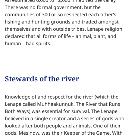
An estimated 6,000 to 12,000 inhabited the valley.
There was no formal government, but the
communities of 300 or so respected each other‘s
fishing and hunting grounds and traded amongst
themselves and with outside tribes. Lenape religion
declared that all forms of life – animal, plant, and
human – had spirits.​​​​‌ ‍ ​‍​‍‌‍ ‌ ​‍‌‍‍‌‌‍‌ ‌‍‍‌‌‍ ‍​‍​‍​ ‍‍​‍​‍‌ ​ ‌‍​‌‌‍ ‍‌‍‍‌‌ ‌​‌ ‍‌​‍ ‍‌‍‍‌‌‍ ​‍​‍​‍ ​​‍​‍‌‍‍​‌ ​‍‌‍‌‌‌‍‌‍​‍​‍​ ‍‍​‍​‍‌‍‍​‌ ‌​‌ ‌​‌ ​​‌ ​ ​ ‍‍​‍ ​‍ ‌‍​ ‌‍ ‌‌ ​ ​‍ ‍‌‍ ‌‌‍​‌‌‍‍‌‌‍ ‍​‍ ‍​ ​‍​ ​​​ ​‍​ ‌​‌ ​‍‌‍‌‌‌‍‌​‌‍‌‌‌ ​ ‌‍‍‌‌‍‌ ‌‍ ‍​‍ ‍‌ ​‍‌‍‍‌‌ ‌‍‌‍‌‌‌ ​‍‌‍‍ ‌‍‌‌‌‍‌‌‌ ​​‌‍‌‌‌ ​‍​‍ ‍‌‍ ‌ ​‍‌‍‌ ​‍ ‌‍‍‌‌‍ ‍‌ ‌​‌‍‌‌‌‍ ‍‌ ‌​​‍ ‌‍‌‌‌‍‌​‌‍‍‌‌ ‌​​‍ ‌‍ ‌‌‍ ‌‍‌​‌‍‌‌​ ‌‌ ​​‌ ​‍‌‍‌‌‌ ​ ‌‍‌‌‌‍ ‍‌ ‌​‌‍​‌‌ ‌​‌‍‍‌‌‍ ‌‍ ‍​ ‍ ‌‍‍‌‌‍‌​​ ‌‌‍‍​‌‍‍‌‌ ​ ‌ ‌​‌‍ ‌ ​‍‌ ‍‌‌​ ‌‍‌‍‌‌‌​‌‍‍​‌‍‌‌‌​‍​‌ ‌‌‌‍‌​‌ ​ ‌‍ ‌‍ ‍‌‌​‍‌‍‍‌‌ ‌‍‌‍‌‌‌ ​‍​ ‍ ‌ ‌​‌ ‍‌‌ ​​‌‍‌‌​ ‌‌‍‍​‌ ‌‌‌‍‌​‌ ​ ‌‍ ‌‍ ‍‌‌ ‌ ​​‌‍​‌‌‍‌ ‌‍‌‌​ ‍ ‌ ​​‌‍​‌‌ ‌​‌‍‍​​ ‌‌‍​ ‌‍ ‌‍ ‍‌ ‌​‌‍‌‌‌‍ ‍‌ ‌​​‍‌‌​ ‌‌‌​​‍‌‌ ‌‍‍ ‌‍‌‌‌ ‍‌​‍‌‌​ ​ ‌​‌​​‍‌‌​ ​ ‌​‌​​‍‌‌​ ​‍​ ​‍​ ‌‌​ ‌ ‌‍​‌​ ‍​​ ‍​‌‍‌‌‌‍‌‌​ ‌​​ ​​​ ​​‌‍​‍​ ​​​‍‌‌​ ​‍​ ​‍​‍‌‌​ ‌‌‌​‌​​‍ ‍‌‍​ ‌‍‍​‌‍‍‌‌‍ ​‌‍‌​‌ ​‍‌‍‌‌‌‍ ‍​‍‌‌​ ‌‌‌​​‍‌‌ ‌‍‍ ‌‍‌‌‌ ‍‌​‍‌‌​ ​ ‌​‌​​‍‌‌​ ​ ‌​‌​​‍‌‌​ ​‍​ ​‍‌‍​‌​ ‌‍​ ​ ‌‍‌‌​ ​‌​ ​‌‌‍​ ​ ​‌​ ‌​​ ​‍​ ​‍‌‍‌‌​ ​​​‍‌‌​ ​‍​ ​‍​‍‌‌​ ‌‌‌​‌​​‍ ‍‌ ‌​‌‍‌‌‌ ‍​‌ ‌​​ ‌‍​‍‌‍​‌‌ ​ ‌‍‌‌‌‌‌‌‌ ​‍‌‍ ​​ ‌‌‍‍​‌ ‌​‌ ‌​‌ ​​‌ ​ ​‍‌‌​ ​ ‌​​‌​‍‌‌​ ​‍‌​‌‍​‍‌‌​ ​‍‌​‌‍‌‍​ ‌‍ ‌‌ ​ ​‍ ‍‌‍ ‌‌‍​‌‌‍‍‌‌‍ ‍​‍ ‍​ ​‍​ ​​​ ​‍​ ‌​‌ ​‍‌‍‌‌‌‍‌​‌‍‌‌‌ ​ ‌‍‍‌‌‍‌ ‌‍ ‍​‍ ‍‌ ​‍‌‍‍‌‌ ‌‍‌‍‌‌‌ ​‍‌‍‍ ‌‍‌‌‌‍‌‌‌ ​​‌‍‌‌‌ ​‍​‍ ‍‌‍ ‌ ​‍‌‍‌ ​‍‌‍‌‍‍‌‌‍‌​​ ‌‌‍‍​‌‍‍‌‌ ​ ‌ ‌​‌‍ ‌ ​‍‌ ‍‌‌​ ‌‍‌‍‌‌‌​‌‍‍​‌‍‌‌‌​‍​‌ ‌‌‌‍‌​‌ ​ ‌‍ ‌‍ ‍‌‌​‍‌‍‍‌‌ ‌‍‌‍‌‌‌ ​‍​‍‌‍‌ ‌​‌ ‍‌‌ ​​‌‍‌‌​ ‌‌‍‍​‌ ‌‌‌‍‌​‌ ​ ‌‍ ‌‍ ‍‌‌ ‌ ​​‌‍​‌‌‍‌ ‌‍‌‌​‍‌‍‌ ​​‌‍​‌‌ ‌​‌‍‍​​ ‌‌‍​ ‌‍ ‌‍ ‍‌ ‌​‌‍‌‌‌‍ ‍‌ ‌​​‍‌‌​ ‌‌‌​​‍‌‌ ‌‍‍ ‌‍‌‌‌ ‍‌​‍‌‌​ ​ ‌​‌​​‍‌‌​ ​ ‌​‌​​‍‌‌​ ​‍​ ​‍​ ‌‌​ ‌ ‌‍​‌​ ‍​​ ‍​‌‍‌‌‌‍‌‌​ ‌​​ ​​​ ​​‌‍​‍​ ​​​‍‌‌​ ​‍​ ​‍​‍‌‌​ ‌‌‌​‌​​‍ ‍‌‍​ ‌‍‍​‌‍‍‌‌‍ ​‌‍‌​‌ ​‍‌‍‌‌‌‍ ‍​‍‌‌​ ‌‌‌​​‍‌‌ ‌‍‍ ‌‍‌‌‌ ‍‌​‍‌‌​ ​ ‌​‌​​‍‌‌​ ​ ‌​‌​​‍‌‌​ ​‍​ ​‍‌‍​‌​ ‌‍​ ​ ‌‍‌‌​ ​‌​ ​‌‌‍​ ​ ​‌​ ‌​​ ​‍​ ​‍‌‍‌‌​ ​​​‍‌‌​ ​‍​ ​‍​‍‌‌​ ‌‌‌​‌​​‍ ‍‌ ‌​‌‍‌‌‌ ‍​‌ ‌​​‍‌‍‌ ​​‌‍‌‌‌ ​‍‌ ​ ‌ ​​‌‍‌‌‌‍​ ‌ ‌​‌‍‍‌‌ ‌‍‌‍‌‌​ ‌‌ ​​‌ ‌‌‌‍​‍‌‍ ​‌‍‍‌‌ ​ ‌‍‍​‌‍‌‌‌‍‌​​‍​‍‌ ‌
Stewards of the river​​​​‌ ‍ ​‍​‍‌‍ ‌ ​‍‌‍‍‌‌‍‌ ‌‍‍‌‌‍ ‍​‍​‍​ ‍‍​‍​‍‌ ​ ‌‍​‌‌‍ ‍‌‍‍‌‌ ‌​‌ ‍‌​‍ ‍‌‍‍‌‌‍ ​‍​‍​‍ ​​‍​‍‌‍‍​‌ ​‍‌‍‌‌‌‍‌‍​‍​‍​ ‍‍​‍​‍‌‍‍​‌ ‌​‌ ‌​‌ ​​‌ ​ ​ ‍‍​‍ ​‍ ‌‍​ ‌‍ ‌‌ ​ ​‍ ‍‌‍ ‌‌‍​‌‌‍‍‌‌‍ ‍​‍ ‍​ ​‍​ ​​​ ​‍​ ‌​‌ ​‍‌‍‌‌‌‍‌​‌‍‌‌‌ ​ ‌‍‍‌‌‍‌ ‌‍ ‍​‍ ‍‌ ​‍‌‍‍‌‌ ‌‍‌‍‌‌‌ ​‍‌‍‍ ‌‍‌‌‌‍‌‌‌ ​​‌‍‌‌‌ ​‍​‍ ‍‌‍ ‌ ​‍‌‍‌ ​‍ ‌‍‍‌‌‍ ‍‌ ‌​‌‍‌‌‌‍ ‍‌ ‌​​‍ ‌‍‌‌‌‍‌​‌‍‍‌‌ ‌​​‍ ‌‍ ‌‌‍ ‌‍‌​‌‍‌‌​ ‌‌ ​​‌ ​‍‌‍‌‌‌ ​ ‌‍‌‌‌‍ ‍‌ ‌​‌‍​‌‌ ‌​‌‍‍‌‌‍ ‌‍ ‍​ ‍ ‌‍‍‌‌‍‌​​ ‌‌‍‍​‌‍‍‌‌ ​ ‌ ‌​‌‍ ‌ ​‍‌ ‍‌‌​ ‌‍‌‍‌‌‌​‌‍‍​‌‍‌‌‌​‍​‌ ‌‌‌‍‌​‌ ​ ‌‍ ‌‍ ‍‌‌​‍‌‍‍‌‌ ‌‍‌‍‌‌‌ ​‍​ ‍ ‌ ‌​‌ ‍‌‌ ​​‌‍‌‌​ ‌‌‍‍​‌ ‌‌‌‍‌​‌ ​ ‌‍ ‌‍ ‍‌‌ ‌ ​​‌‍​‌‌‍‌ ‌‍‌‌​ ‍ ‌ ​​‌‍​‌‌ ‌​‌‍‍​​ ‌‌‍​ ‌‍ ‌‍ ‍‌ ‌​‌‍‌‌‌‍ ‍‌ ‌​​‍‌‌​ ‌‌‌​​‍‌‌ ‌‍‍ ‌‍‌‌‌ ‍‌​‍‌‌​ ​ ‌​‌​​‍‌‌​ ​ ‌​‌​​‍‌‌​ ​‍​ ​‍​ ‍​‌‍‌​​ ​ ‌‍​ ​ ‌‌​ ‌​‌‍‌​​ ​ ​ ‌ ​ ​‌​ ‌​‌‍​ ​‍‌‌​ ​‍​ ​‍​‍‌‌​ ‌‌‌​‌​​‍ ‍‌‍​ ‌‍‍​‌‍‍‌‌‍ ​‌‍‌​‌ ​‍‌‍‌‌‌‍ ‍​‍‌‌​ ‌‌‌​​‍‌‌ ‌‍‍ ‌‍‌‌‌ ‍‌​‍‌‌​ ​ ‌​‌​​‍‌‌​ ​ ‌​‌​​‍‌‌​ ​‍​ ​‍​ ‌‌​ ​‍​ ‌‌​ ​‌​ ‌‍‌‍​‍‌‍​‍‌‍‌​‌‍‌​​ ‌‌​ ‍​​ ‍‌​ ​​​‍‌‌​ ​‍​ ​‍​‍‌‌​ ‌‌‌​‌​​‍ ‍‌ ‌​‌‍‌‌‌ ‍​‌ ‌​​ ‌‍​‍‌‍​‌‌ ​ ‌‍‌‌‌‌‌‌‌ ​‍‌‍ ​​ ‌‌‍‍​‌ ‌​‌ ‌​‌ ​​‌ ​ ​‍‌‌​ ​ ‌​​‌​‍‌‌​ ​‍‌​‌‍​‍‌‌​ ​‍‌​‌‍‌‍​ ‌‍ ‌‌ ​ ​‍ ‍‌‍ ‌‌‍​‌‌‍‍‌‌‍ ‍​‍ ‍​ ​‍​ ​​​ ​‍​ ‌​‌ ​‍‌‍‌‌‌‍‌​‌‍‌‌‌ ​ ‌‍‍‌‌‍‌ ‌‍ ‍​‍ ‍‌ ​‍‌‍‍‌‌ ‌‍‌‍‌‌‌ ​‍‌‍‍ ‌‍‌‌‌‍‌‌‌ ​​‌‍‌‌‌ ​‍​‍ ‍‌‍ ‌ ​‍‌‍‌ ​‍‌‍‌‍‍‌‌‍‌​​ ‌‌‍‍​‌‍‍‌‌ ​ ‌ ‌​‌‍ ‌ ​‍‌ ‍‌‌​ ‌‍‌‍‌‌‌​‌‍‍​‌‍‌‌‌​‍​‌ ‌‌‌‍‌​‌ ​ ‌‍ ‌‍ ‍‌‌​‍‌‍‍‌‌ ‌‍‌‍‌‌‌ ​‍​‍‌‍‌ ‌​‌ ‍‌‌ ​​‌‍‌‌​ ‌‌‍‍​‌ ‌‌‌‍‌​‌ ​ ‌‍ ‌‍ ‍‌‌ ‌ ​​‌‍​‌‌‍‌ ‌‍‌‌​‍‌‍‌ ​​‌‍​‌‌ ‌​‌‍‍​​ ‌‌‍​ ‌‍ ‌‍ ‍‌ ‌​‌‍‌‌‌‍ ‍‌ ‌​​‍‌‌​ ‌‌‌​​‍‌‌ ‌‍‍ ‌‍‌‌‌ ‍‌​‍‌‌​ ​ ‌​‌​​‍‌‌​ ​ ‌​‌​​‍‌‌​ ​‍​ ​‍​ ‍​‌‍‌​​ ​ ‌‍​ ​ ‌‌​ ‌​‌‍‌​​ ​ ​ ‌ ​ ​‌​ ‌​‌‍​ ​‍‌‌​ ​‍​ ​‍​‍‌‌​ ‌‌‌​‌​​‍ ‍‌‍​ ‌‍‍​‌‍‍‌‌‍ ​‌‍‌​‌ ​‍‌‍‌‌‌‍ ‍​‍‌‌​ ‌‌‌​​‍‌‌ ‌‍‍ ‌‍‌‌‌ ‍‌​‍‌‌​ ​ ‌​‌​​‍‌‌​ ​ ‌​‌​​‍‌‌​ ​‍​ ​‍​ ‌‌​ ​‍​ ‌‌​ ​‌​ ‌‍‌‍​‍‌‍​‍‌‍‌​‌‍‌​​ ‌‌​ ‍​​ ‍‌​ ​​​‍‌‌​ ​‍​ ​‍​‍‌‌​ ‌‌‌​‌​​‍ ‍‌ ‌​‌‍‌‌‌ ‍​‌ ‌​​‍‌‍‌ ​​‌‍‌‌‌ ​‍‌ ​ ‌ ​​‌‍‌‌‌‍​ ‌ ‌​‌‍‍‌‌ ‌‍‌‍‌‌​ ‌‌ ​​‌ ‌‌‌‍​‍‌‍ ​‌‍‍‌‌ ​ ‌‍‍​‌‍‌‌‌‍‌​​‍​‍‌ ‌
Knowledge of and respect for the river (which the
Lenape called Muhheakunnuk, The River that Runs
Both Ways) was essential for survival. The Lenape
believed in a single creator and a series of gods who
looked after both people and animals. One of their
gods, Mësingw, was their Keeper of the Game. With