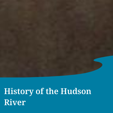
History of the Hudson
River​​​​‌ ‍ ​‍​‍‌‍ ‌ ​‍‌‍‍‌‌‍‌ ‌‍‍‌‌‍ ‍​‍​‍​ ‍‍​‍​‍‌ ​ ‌‍​‌‌‍ ‍‌‍‍‌‌ ‌​‌ ‍‌​‍ ‍‌‍‍‌‌‍ ​‍​‍​‍ ​​‍​‍‌‍‍​‌ ​‍‌‍‌‌‌‍‌‍​‍​‍​ ‍‍​‍​‍‌‍‍​‌ ‌​‌ ‌​‌ ​​‌ ​ ​ ‍‍​‍ ​‍ ‌‍​ ‌‍ ‌‌ ​ ​‍ ‍‌‍ ‌‌‍​‌‌‍‍‌‌‍ ‍​‍ ‍​ ​‍​ ​​​ ​‍​ ‌​‌ ​‍‌‍‌‌‌‍‌​‌‍‌‌‌ ​ ‌‍‍‌‌‍‌ ‌‍ ‍​‍ ‍‌ ​‍‌‍‍‌‌ ‌‍‌‍‌‌‌ ​‍‌‍‍ ‌‍‌‌‌‍‌‌‌ ​​‌‍‌‌‌ ​‍​‍ ‍‌‍ ‌ ​‍‌‍‌ ​‍ ‌‍‍‌‌‍ ‍‌ ‌​‌‍‌‌‌‍ ‍‌ ‌​​‍ ‌‍‌‌‌‍‌​‌‍‍‌‌ ‌​​‍ ‌‍ ‌‌‍ ‌‍‌​‌‍‌‌​ ‌‌ ​​‌ ​‍‌‍‌‌‌ ​ ‌‍‌‌‌‍ ‍‌ ‌​‌‍​‌‌ ‌​‌‍‍‌‌‍ ‌‍ ‍​ ‍ ‌‍‍‌‌‍‌​​ ‌‌‍‍​‌‍‍‌‌ ​ ‌ ‌​‌‍ ‌ ​‍‌ ‍‌‌​ ‌‍‌‍‌‌‌​‌‍‍​‌‍‌‌‌​‍​‌ ‌‌‌‍‌​‌ ​ ‌‍ ‌‍ ‍‌‌​‍‌‍‍‌‌ ‌‍‌‍‌‌‌ ​‍​ ‍ ‌ ‌​‌ ‍‌‌ ​​‌‍‌‌​ ‌‌‍‍​‌ ‌‌‌‍‌​‌ ​ ‌‍ ‌‍ ‍‌‌ ‌ ​​‌‍​‌‌‍‌ ‌‍‌‌​ ‍ ‌ ​​‌‍​‌‌ ‌​‌‍‍​​ ‌‌‍‍​‌‍‌‌‌ ​‍‌‍ ​‍ ‍‌‍‍​‌‍‌‌‌‍​‌‌‍‌​‌‍‍‌‌‍ ‍‌‍‌ ​ ‌‍​‍‌‍​‌‌ ​ ‌‍‌‌‌‌‌‌‌ ​‍‌‍ ​​ ‌‌‍‍​‌ ‌​‌ ‌​‌ ​​‌ ​ ​‍‌‌​ ​ ‌​​‌​‍‌‌​ ​‍‌​‌‍​‍‌‌​ ​‍‌​‌‍‌‍​ ‌‍ ‌‌ ​ ​‍ ‍‌‍ ‌‌‍​‌‌‍‍‌‌‍ ‍​‍ ‍​ ​‍​ ​​​ ​‍​ ‌​‌ ​‍‌‍‌‌‌‍‌​‌‍‌‌‌ ​ ‌‍‍‌‌‍‌ ‌‍ ‍​‍ ‍‌ ​‍‌‍‍‌‌ ‌‍‌‍‌‌‌ ​‍‌‍‍ ‌‍‌‌‌‍‌‌‌ ​​‌‍‌‌‌ ​‍​‍ ‍‌‍ ‌ ​‍‌‍‌ ​‍‌‍‌‍‍‌‌‍‌​​ ‌‌‍‍​‌‍‍‌‌ ​ ‌ ‌​‌‍ ‌ ​‍‌ ‍‌‌​ ‌‍‌‍‌‌‌​‌‍‍​‌‍‌‌‌​‍​‌ ‌‌‌‍‌​‌ ​ ‌‍ ‌‍ ‍‌‌​‍‌‍‍‌‌ ‌‍‌‍‌‌‌ ​‍​‍‌‍‌ ‌​‌ ‍‌‌ ​​‌‍‌‌​ ‌‌‍‍​‌ ‌‌‌‍‌​‌ ​ ‌‍ ‌‍ ‍‌‌ ‌ ​​‌‍​‌‌‍‌ ‌‍‌‌​‍‌‍‌ ​​‌‍​‌‌ ‌​‌‍‍​​ ‌‌‍‍​‌‍‌‌‌ ​‍‌‍ ​‍ ‍‌‍‍​‌‍‌‌‌‍​‌‌‍‌​‌‍‍‌‌‍ ‍‌‍‌ ​‍‌‍‌ ​​‌‍‌‌‌ ​‍‌ ​ ‌ ​​‌‍‌‌‌‍​ ‌ ‌​‌‍‍‌‌ ‌‍‌‍‌‌​ ‌‌ ​​‌ ‌‌‌‍​‍‌‍ ​‌‍‍‌‌ ​ ‌‍‍​‌‍‌‌‌‍‌​​‍​‍‌ ‌