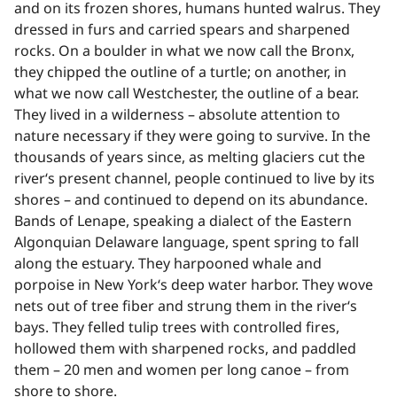
and on its frozen shores, humans hunted walrus. They
dressed in furs and carried spears and sharpened
rocks. On a boulder in what we now call the Bronx,
they chipped the outline of a turtle; on another, in
what we now call Westchester, the outline of a bear.
They lived in a wilderness – absolute attention to
nature necessary if they were going to survive. In the
thousands of years since, as melting glaciers cut the
river‘s present channel, people continued to live by its
shores – and continued to depend on its abundance.
Bands of Lenape, speaking a dialect of the Eastern
Algonquian Delaware language, spent spring to fall
along the estuary. They harpooned whale and
porpoise in New York‘s deep water harbor. They wove
nets out of tree fiber and strung them in the river‘s
bays. They felled tulip trees with controlled fires,
hollowed them with sharpened rocks, and paddled
them – 20 men and women per long canoe – from
shore to shore.​​​​‌ ‍ ​‍​‍‌‍ ‌ ​‍‌‍‍‌‌‍‌ ‌‍‍‌‌‍ ‍​‍​‍​ ‍‍​‍​‍‌ ​ ‌‍​‌‌‍ ‍‌‍‍‌‌ ‌​‌ ‍‌​‍ ‍‌‍‍‌‌‍ ​‍​‍​‍ ​​‍​‍‌‍‍​‌ ​‍‌‍‌‌‌‍‌‍​‍​‍​ ‍‍​‍​‍‌‍‍​‌ ‌​‌ ‌​‌ ​​‌ ​ ​ ‍‍​‍ ​‍ ‌‍​ ‌‍ ‌‌ ​ ​‍ ‍‌‍ ‌‌‍​‌‌‍‍‌‌‍ ‍​‍ ‍​ ​‍​ ​​​ ​‍​ ‌​‌ ​‍‌‍‌‌‌‍‌​‌‍‌‌‌ ​ ‌‍‍‌‌‍‌ ‌‍ ‍​‍ ‍‌ ​‍‌‍‍‌‌ ‌‍‌‍‌‌‌ ​‍‌‍‍ ‌‍‌‌‌‍‌‌‌ ​​‌‍‌‌‌ ​‍​‍ ‍‌‍ ‌ ​‍‌‍‌ ​‍ ‌‍‍‌‌‍ ‍‌ ‌​‌‍‌‌‌‍ ‍‌ ‌​​‍ ‌‍‌‌‌‍‌​‌‍‍‌‌ ‌​​‍ ‌‍ ‌‌‍ ‌‍‌​‌‍‌‌​ ‌‌ ​​‌ ​‍‌‍‌‌‌ ​ ‌‍‌‌‌‍ ‍‌ ‌​‌‍​‌‌ ‌​‌‍‍‌‌‍ ‌‍ ‍​ ‍ ‌‍‍‌‌‍‌​​ ‌‌‍‍​‌‍‍‌‌ ​ ‌ ‌​‌‍ ‌ ​‍‌ ‍‌‌​ ‌‍‌‍‌‌‌​‌‍‍​‌‍‌‌‌​‍​‌ ‌‌‌‍‌​‌ ​ ‌‍ ‌‍ ‍‌‌​‍‌‍‍‌‌ ‌‍‌‍‌‌‌ ​‍​ ‍ ‌ ‌​‌ ‍‌‌ ​​‌‍‌‌​ ‌‌‍‍​‌ ‌‌‌‍‌​‌ ​ ‌‍ ‌‍ ‍‌‌ ‌ ​​‌‍​‌‌‍‌ ‌‍‌‌​ ‍ ‌ ​​‌‍​‌‌ ‌​‌‍‍​​ ‌‌‍​ ‌‍ ‌‍ ‍‌ ‌​‌‍‌‌‌‍ ‍‌ ‌​​‍‌‌​ ‌‌‌​​‍‌‌ ‌‍‍ ‌‍‌‌‌ ‍‌​‍‌‌​ ​ ‌​‌​​‍‌‌​ ​ ‌​‌​​‍‌‌​ ​‍​ ​‍‌‍​ ​ ​​​ ‍‌​ ​ ​ ​​​ ​​​ ‌​‌‍​‌​ ​ ​ ​‍‌‍​ ‌‍‌‌​‍‌‌​ ​‍​ ​‍​‍‌‌​ ‌‌‌​‌​​‍ ‍‌‍​ ‌‍‍​‌‍‍‌‌‍ ​‌‍‌​‌ ​‍‌‍‌‌‌‍ ‍​‍‌‌​ ‌‌‌​​‍‌‌ ‌‍‍ ‌‍‌‌‌ ‍‌​‍‌‌​ ​ ‌​‌​​‍‌‌​ ​ ‌​‌​​‍‌‌​ ​‍​ ​‍​ ​‌‌‍‌‌​ ​‍‌‍‌​​ ‍​‌‍​‍​ ‍‌‌‍​‍​ ‌​​ ‌‍‌‍‌‍​ ​‍​ ​​​‍‌‌​ ​‍​ ​‍​‍‌‌​ ‌‌‌​‌​​‍ ‍‌ ‌​‌‍‌‌‌ ‍​‌ ‌​​ ‌‍​‍‌‍​‌‌ ​ ‌‍‌‌‌‌‌‌‌ ​‍‌‍ ​​ ‌‌‍‍​‌ ‌​‌ ‌​‌ ​​‌ ​ ​‍‌‌​ ​ ‌​​‌​‍‌‌​ ​‍‌​‌‍​‍‌‌​ ​‍‌​‌‍‌‍​ ‌‍ ‌‌ ​ ​‍ ‍‌‍ ‌‌‍​‌‌‍‍‌‌‍ ‍​‍ ‍​ ​‍​ ​​​ ​‍​ ‌​‌ ​‍‌‍‌‌‌‍‌​‌‍‌‌‌ ​ ‌‍‍‌‌‍‌ ‌‍ ‍​‍ ‍‌ ​‍‌‍‍‌‌ ‌‍‌‍‌‌‌ ​‍‌‍‍ ‌‍‌‌‌‍‌‌‌ ​​‌‍‌‌‌ ​‍​‍ ‍‌‍ ‌ ​‍‌‍‌ ​‍‌‍‌‍‍‌‌‍‌​​ ‌‌‍‍​‌‍‍‌‌ ​ ‌ ‌​‌‍ ‌ ​‍‌ ‍‌‌​ ‌‍‌‍‌‌‌​‌‍‍​‌‍‌‌‌​‍​‌ ‌‌‌‍‌​‌ ​ ‌‍ ‌‍ ‍‌‌​‍‌‍‍‌‌ ‌‍‌‍‌‌‌ ​‍​‍‌‍‌ ‌​‌ ‍‌‌ ​​‌‍‌‌​ ‌‌‍‍​‌ ‌‌‌‍‌​‌ ​ ‌‍ ‌‍ ‍‌‌ ‌ ​​‌‍​‌‌‍‌ ‌‍‌‌​‍‌‍‌ ​​‌‍​‌‌ ‌​‌‍‍​​ ‌‌‍​ ‌‍ ‌‍ ‍‌ ‌​‌‍‌‌‌‍ ‍‌ ‌​​‍‌‌​ ‌‌‌​​‍‌‌ ‌‍‍ ‌‍‌‌‌ ‍‌​‍‌‌​ ​ ‌​‌​​‍‌‌​ ​ ‌​‌​​‍‌‌​ ​‍​ ​‍‌‍​ ​ ​​​ ‍‌​ ​ ​ ​​​ ​​​ ‌​‌‍​‌​ ​ ​ ​‍‌‍​ ‌‍‌‌​‍‌‌​ ​‍​ ​‍​‍‌‌​ ‌‌‌​‌​​‍ ‍‌‍​ ‌‍‍​‌‍‍‌‌‍ ​‌‍‌​‌ ​‍‌‍‌‌‌‍ ‍​‍‌‌​ ‌‌‌​​‍‌‌ ‌‍‍ ‌‍‌‌‌ ‍‌​‍‌‌​ ​ ‌​‌​​‍‌‌​ ​ ‌​‌​​‍‌‌​ ​‍​ ​‍​ ​‌‌‍‌‌​ ​‍‌‍‌​​ ‍​‌‍​‍​ ‍‌‌‍​‍​ ‌​​ ‌‍‌‍‌‍​ ​‍​ ​​​‍‌‌​ ​‍​ ​‍​‍‌‌​ ‌‌‌​‌​​‍ ‍‌ ‌​‌‍‌‌‌ ‍​‌ ‌​​‍‌‍‌ ​​‌‍‌‌‌ ​‍‌ ​ ‌ ​​‌‍‌‌‌‍​ ‌ ‌​‌‍‍‌‌ ‌‍‌‍‌‌​ ‌‌ ​​‌ ‌‌‌‍​‍‌‍ ​‌‍‍‌‌ ​ ‌‍‍​‌‍‌‌‌‍‌​​‍​‍‌ ‌