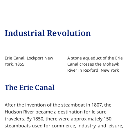
Industrial Revolution​​​​‌ ‍ ​‍​‍‌‍ ‌ ​‍‌‍‍‌‌‍‌ ‌‍‍‌‌‍ ‍​‍​‍​ ‍‍​‍​‍‌ ​ ‌‍​‌‌‍ ‍‌‍‍‌‌ ‌​‌ ‍‌​‍ ‍‌‍‍‌‌‍ ​‍​‍​‍ ​​‍​‍‌‍‍​‌ ​‍‌‍‌‌‌‍‌‍​‍​‍​ ‍‍​‍​‍‌‍‍​‌ ‌​‌ ‌​‌ ​​‌ ​ ​ ‍‍​‍ ​‍ ‌‍​ ‌‍ ‌‌ ​ ​‍ ‍‌‍ ‌‌‍​‌‌‍‍‌‌‍ ‍​‍ ‍​ ​‍​ ​​​ ​‍​ ‌​‌ ​‍‌‍‌‌‌‍‌​‌‍‌‌‌ ​ ‌‍‍‌‌‍‌ ‌‍ ‍​‍ ‍‌ ​‍‌‍‍‌‌ ‌‍‌‍‌‌‌ ​‍‌‍‍ ‌‍‌‌‌‍‌‌‌ ​​‌‍‌‌‌ ​‍​‍ ‍‌‍ ‌ ​‍‌‍‌ ​‍ ‌‍‍‌‌‍ ‍‌ ‌​‌‍‌‌‌‍ ‍‌ ‌​​‍ ‌‍‌‌‌‍‌​‌‍‍‌‌ ‌​​‍ ‌‍ ‌‌‍ ‌‍‌​‌‍‌‌​ ‌‌ ​​‌ ​‍‌‍‌‌‌ ​ ‌‍‌‌‌‍ ‍‌ ‌​‌‍​‌‌ ‌​‌‍‍‌‌‍ ‌‍ ‍​ ‍ ‌‍‍‌‌‍‌​​ ‌‌‍‍​‌‍‍‌‌ ​ ‌ ‌​‌‍ ‌ ​‍‌ ‍‌‌​ ‌‍‌‍‌‌‌​‌‍‍​‌‍‌‌‌​‍​‌ ‌‌‌‍‌​‌ ​ ‌‍ ‌‍ ‍‌‌​‍‌‍‍‌‌ ‌‍‌‍‌‌‌ ​‍​ ‍ ‌ ‌​‌ ‍‌‌ ​​‌‍‌‌​ ‌‌‍‍​‌ ‌‌‌‍‌​‌ ​ ‌‍ ‌‍ ‍‌‌ ‌ ​​‌‍​‌‌‍‌ ‌‍‌‌​ ‍ ‌ ​​‌‍​‌‌ ‌​‌‍‍​​ ‌‌‍​ ‌‍ ‌‍ ‍‌ ‌​‌‍‌‌‌‍ ‍‌ ‌​​‍‌‌​ ‌‌‌​​‍‌‌ ‌‍‍ ‌‍‌‌‌ ‍‌​‍‌‌​ ​ ‌​‌​​‍‌‌​ ​ ‌​‌​​‍‌‌​ ​‍​ ​‍‌‍​ ​ ‌‌​ ​​​ ‌ ​ ‌‍​ ​​‌‍‌‍​ ​‍​ ‌‌‌‍​ ​ ​​​ ‌‍​‍‌‌​ ​‍​ ​‍​‍‌‌​ ‌‌‌​‌​​‍ ‍‌‍​ ‌‍‍​‌‍‍‌‌‍ ​‌‍‌​‌ ​‍‌‍‌‌‌‍ ‍​‍‌‌​ ‌‌‌​​‍‌‌ ‌‍‍ ‌‍‌‌‌ ‍‌​‍‌‌​ ​ ‌​‌​​‍‌‌​ ​ ‌​‌​​‍‌‌​ ​‍​ ​‍​ ​​​ ‍‌​ ‌‌‌‍​‍​ ​‍‌‍‌‍‌‍​ ​ ‍‌​ ‍‌​ ​‍​ ​​​ ​ ​ ​​​‍‌‌​ ​‍​ ​‍​‍‌‌​ ‌‌‌​‌​​‍ ‍‌ ‌​‌‍‌‌‌ ‍​‌ ‌​​ ‌‍​‍‌‍​‌‌ ​ ‌‍‌‌‌‌‌‌‌ ​‍‌‍ ​​ ‌‌‍‍​‌ ‌​‌ ‌​‌ ​​‌ ​ ​‍‌‌​ ​ ‌​​‌​‍‌‌​ ​‍‌​‌‍​‍‌‌​ ​‍‌​‌‍‌‍​ ‌‍ ‌‌ ​ ​‍ ‍‌‍ ‌‌‍​‌‌‍‍‌‌‍ ‍​‍ ‍​ ​‍​ ​​​ ​‍​ ‌​‌ ​‍‌‍‌‌‌‍‌​‌‍‌‌‌ ​ ‌‍‍‌‌‍‌ ‌‍ ‍​‍ ‍‌ ​‍‌‍‍‌‌ ‌‍‌‍‌‌‌ ​‍‌‍‍ ‌‍‌‌‌‍‌‌‌ ​​‌‍‌‌‌ ​‍​‍ ‍‌‍ ‌ ​‍‌‍‌ ​‍‌‍‌‍‍‌‌‍‌​​ ‌‌‍‍​‌‍‍‌‌ ​ ‌ ‌​‌‍ ‌ ​‍‌ ‍‌‌​ ‌‍‌‍‌‌‌​‌‍‍​‌‍‌‌‌​‍​‌ ‌‌‌‍‌​‌ ​ ‌‍ ‌‍ ‍‌‌​‍‌‍‍‌‌ ‌‍‌‍‌‌‌ ​‍​‍‌‍‌ ‌​‌ ‍‌‌ ​​‌‍‌‌​ ‌‌‍‍​‌ ‌‌‌‍‌​‌ ​ ‌‍ ‌‍ ‍‌‌ ‌ ​​‌‍​‌‌‍‌ ‌‍‌‌​‍‌‍‌ ​​‌‍​‌‌ ‌​‌‍‍​​ ‌‌‍​ ‌‍ ‌‍ ‍‌ ‌​‌‍‌‌‌‍ ‍‌ ‌​​‍‌‌​ ‌‌‌​​‍‌‌ ‌‍‍ ‌‍‌‌‌ ‍‌​‍‌‌​ ​ ‌​‌​​‍‌‌​ ​ ‌​‌​​‍‌‌​ ​‍​ ​‍‌‍​ ​ ‌‌​ ​​​ ‌ ​ ‌‍​ ​​‌‍‌‍​ ​‍​ ‌‌‌‍​ ​ ​​​ ‌‍​‍‌‌​ ​‍​ ​‍​‍‌‌​ ‌‌‌​‌​​‍ ‍‌‍​ ‌‍‍​‌‍‍‌‌‍ ​‌‍‌​‌ ​‍‌‍‌‌‌‍ ‍​‍‌‌​ ‌‌‌​​‍‌‌ ‌‍‍ ‌‍‌‌‌ ‍‌​‍‌‌​ ​ ‌​‌​​‍‌‌​ ​ ‌​‌​​‍‌‌​ ​‍​ ​‍​ ​​​ ‍‌​ ‌‌‌‍​‍​ ​‍‌‍‌‍‌‍​ ​ ‍‌​ ‍‌​ ​‍​ ​​​ ​ ​ ​​​‍‌‌​ ​‍​ ​‍​‍‌‌​ ‌‌‌​‌​​‍ ‍‌ ‌​‌‍‌‌‌ ‍​‌ ‌​​‍‌‍‌ ​​‌‍‌‌‌ ​‍‌ ​ ‌ ​​‌‍‌‌‌‍​ ‌ ‌​‌‍‍‌‌ ‌‍‌‍‌‌​ ‌‌ ​​‌ ‌‌‌‍​‍‌‍ ​‌‍‍‌‌ ​ ‌‍‍​‌‍‌‌‌‍‌​​‍​‍‌ ‌
Erie Canal, Lockport New
A stone aqueduct of the Erie
York, 1855​​​​‌ ‍ ​‍​‍‌‍ ‌ ​‍‌‍‍‌‌‍‌ ‌‍‍‌‌‍ ‍​‍​‍​ ‍‍​‍​‍‌ ​ ‌‍​‌‌‍ ‍‌‍‍‌‌ ‌​‌ ‍‌​‍ ‍‌‍‍‌‌‍ ​‍​‍​‍ ​​‍​‍‌‍‍​‌ ​‍‌‍‌‌‌‍‌‍​‍​‍​ ‍‍​‍​‍‌‍‍​‌ ‌​‌ ‌​‌ ​​‌ ​ ​ ‍‍​‍ ​‍ ‌‍​ ‌‍ ‌‌ ​ ​‍ ‍‌‍ ‌‌‍​‌‌‍‍‌‌‍ ‍​‍ ‍​ ​‍​ ​​​ ​‍​ ‌​‌ ​‍‌‍‌‌‌‍‌​‌‍‌‌‌ ​ ‌‍‍‌‌‍‌ ‌‍ ‍​‍ ‍‌ ​‍‌‍‍‌‌ ‌‍‌‍‌‌‌ ​‍‌‍‍ ‌‍‌‌‌‍‌‌‌ ​​‌‍‌‌‌ ​‍​‍ ‍‌‍ ‌ ​‍‌‍‌ ​‍ ‌‍‍‌‌‍ ‍‌ ‌​‌‍‌‌‌‍ ‍‌ ‌​​‍ ‌‍‌‌‌‍‌​‌‍‍‌‌ ‌​​‍ ‌‍ ‌‌‍ ‌‍‌​‌‍‌‌​ ‌‌ ​​‌ ​‍‌‍‌‌‌ ​ ‌‍‌‌‌‍ ‍‌ ‌​‌‍​‌‌ ‌​‌‍‍‌‌‍ ‌‍ ‍​ ‍ ‌‍‍‌‌‍‌​​ ‌‌‍‍​‌‍‍‌‌ ​ ‌ ‌​‌‍ ‌ ​‍‌ ‍‌‌​ ‌‍‌‍‌‌‌​‌‍‍​‌‍‌‌‌​‍​‌ ‌‌‌‍‌​‌ ​ ‌‍ ‌‍ ‍‌‌​‍‌‍‍‌‌ ‌‍‌‍‌‌‌ ​‍​ ‍ ‌ ‌​‌ ‍‌‌ ​​‌‍‌‌​ ‌‌‍‍​‌ ‌‌‌‍‌​‌ ​ ‌‍ ‌‍ ‍‌‌ ‌ ​​‌‍​‌‌‍‌ ‌‍‌‌​ ‍ ‌ ​​‌‍​‌‌ ‌​‌‍‍​​ ‌‌‍​ ‌‍ ‌‍ ‍‌ ‌​‌‍‌‌‌‍ ‍‌ ‌​​‍‌‌​ ‌‌‌​​‍‌‌ ‌‍‍ ‌‍‌‌‌ ‍‌​‍‌‌​ ​ ‌​‌​​‍‌‌​ ​ ‌​‌​​‍‌‌​ ​‍​ ​‍​ ‍‌​ ‌ ​ ‍​​ ‍​​ ​ ​ ‌‌​ ​‍​ ​​​ ‍‌​ ‌ ‌‍​ ‌‍​ ​‍‌‌​ ​‍​ ​‍​‍‌‌​ ‌‌‌​‌​​‍ ‍‌‍‍‌‌‍ ‌‌‍​‌‌‍‌ ‌‍‌‌‌ ​ ​‍‌‌​ ‌‌‌​​‍‌‌ ‌‍‍ ‌‍‌‌‌ ‍‌​‍‌‌​ ​ ‌​‌​​‍‌‌​ ​ ‌​‌​​‍‌‌​ ​‍​ ​‍‌‍‌‍‌‍​ ‌‍​‌​ ‌‍​ ‍​​ ‌​‌‍‌‍‌‍​‍‌‍​‌​ ‌‍​ ‌​​ ​ ​‍‌‌​ ​‍​ ​‍​‍‌‌​ ‌‌‌​‌​​‍ ‍‌‍​ ‌‍​‌‌ ​​‌ ‌​‌‍‍‌‌‍ ‌‍ ‍​ ‌‍​‍‌‍​‌‌ ​ ‌‍‌‌‌‌‌‌‌ ​‍‌‍ ​​ ‌‌‍‍​‌ ‌​‌ ‌​‌ ​​‌ ​ ​‍‌‌​ ​ ‌​​‌​‍‌‌​ ​‍‌​‌‍​‍‌‌​ ​‍‌​‌‍‌‍​ ‌‍ ‌‌ ​ ​‍ ‍‌‍ ‌‌‍​‌‌‍‍‌‌‍ ‍​‍ ‍​ ​‍​ ​​​ ​‍​ ‌​‌ ​‍‌‍‌‌‌‍‌​‌‍‌‌‌ ​ ‌‍‍‌‌‍‌ ‌‍ ‍​‍ ‍‌ ​‍‌‍‍‌‌ ‌‍‌‍‌‌‌ ​‍‌‍‍ ‌‍‌‌‌‍‌‌‌ ​​‌‍‌‌‌ ​‍​‍ ‍‌‍ ‌ ​‍‌‍‌ ​‍‌‍‌‍‍‌‌‍‌​​ ‌‌‍‍​‌‍‍‌‌ ​ ‌ ‌​‌‍ ‌ ​‍‌ ‍‌‌​ ‌‍‌‍‌‌‌​‌‍‍​‌‍‌‌‌​‍​‌ ‌‌‌‍‌​‌ ​ ‌‍ ‌‍ ‍‌‌​‍‌‍‍‌‌ ‌‍‌‍‌‌‌ ​‍​‍‌‍‌ ‌​‌ ‍‌‌ ​​‌‍‌‌​ ‌‌‍‍​‌ ‌‌‌‍‌​‌ ​ ‌‍ ‌‍ ‍‌‌ ‌ ​​‌‍​‌‌‍‌ ‌‍‌‌​‍‌‍‌ ​​‌‍​‌‌ ‌​‌‍‍​​ ‌‌‍​ ‌‍ ‌‍ ‍‌ ‌​‌‍‌‌‌‍ ‍‌ ‌​​‍‌‌​ ‌‌‌​​‍‌‌ ‌‍‍ ‌‍‌‌‌ ‍‌​‍‌‌​ ​ ‌​‌​​‍‌‌​ ​ ‌​‌​​‍‌‌​ ​‍​ ​‍​ ‍‌​ ‌ ​ ‍​​ ‍​​ ​ ​ ‌‌​ ​‍​ ​​​ ‍‌​ ‌ ‌‍​ ‌‍​ ​‍‌‌​ ​‍​ ​‍​‍‌‌​ ‌‌‌​‌​​‍ ‍‌‍‍‌‌‍ ‌‌‍​‌‌‍‌ ‌‍‌‌‌ ​ ​‍‌‌​ ‌‌‌​​‍‌‌ ‌‍‍ ‌‍‌‌‌ ‍‌​‍‌‌​ ​ ‌​‌​​‍‌‌​ ​ ‌​‌​​‍‌‌​ ​‍​ ​‍‌‍‌‍‌‍​ ‌‍​‌​ ‌‍​ ‍​​ ‌​‌‍‌‍‌‍​‍‌‍​‌​ ‌‍​ ‌​​ ​ ​‍‌‌​ ​‍​ ​‍​‍‌‌​ ‌‌‌​‌​​‍ ‍‌‍​ ‌‍​‌‌ ​​‌ ‌​‌‍‍‌‌‍ ‌‍ ‍​‍‌‍‌ ​​‌‍‌‌‌ ​‍‌ ​ ‌ ​​‌‍‌‌‌‍​ ‌ ‌​‌‍‍‌‌ ‌‍‌‍‌‌​ ‌‌ ​​‌ ‌‌‌‍​‍‌‍ ​‌‍‍‌‌ ​ ‌‍‍​‌‍‌‌‌‍‌​​‍​‍‌ ‌
Canal crosses the Mohawk
River in Rexford, New York​​​​‌ ‍ ​‍​‍‌‍ ‌ ​‍‌‍‍‌‌‍‌ ‌‍‍‌‌‍ ‍​‍​‍​ ‍‍​‍​‍‌ ​ ‌‍​‌‌‍ ‍‌‍‍‌‌ ‌​‌ ‍‌​‍ ‍‌‍‍‌‌‍ ​‍​‍​‍ ​​‍​‍‌‍‍​‌ ​‍‌‍‌‌‌‍‌‍​‍​‍​ ‍‍​‍​‍‌‍‍​‌ ‌​‌ ‌​‌ ​​‌ ​ ​ ‍‍​‍ ​‍ ‌‍​ ‌‍ ‌‌ ​ ​‍ ‍‌‍ ‌‌‍​‌‌‍‍‌‌‍ ‍​‍ ‍​ ​‍​ ​​​ ​‍​ ‌​‌ ​‍‌‍‌‌‌‍‌​‌‍‌‌‌ ​ ‌‍‍‌‌‍‌ ‌‍ ‍​‍ ‍‌ ​‍‌‍‍‌‌ ‌‍‌‍‌‌‌ ​‍‌‍‍ ‌‍‌‌‌‍‌‌‌ ​​‌‍‌‌‌ ​‍​‍ ‍‌‍ ‌ ​‍‌‍‌ ​‍ ‌‍‍‌‌‍ ‍‌ ‌​‌‍‌‌‌‍ ‍‌ ‌​​‍ ‌‍‌‌‌‍‌​‌‍‍‌‌ ‌​​‍ ‌‍ ‌‌‍ ‌‍‌​‌‍‌‌​ ‌‌ ​​‌ ​‍‌‍‌‌‌ ​ ‌‍‌‌‌‍ ‍‌ ‌​‌‍​‌‌ ‌​‌‍‍‌‌‍ ‌‍ ‍​ ‍ ‌‍‍‌‌‍‌​​ ‌‌‍‍​‌‍‍‌‌ ​ ‌ ‌​‌‍ ‌ ​‍‌ ‍‌‌​ ‌‍‌‍‌‌‌​‌‍‍​‌‍‌‌‌​‍​‌ ‌‌‌‍‌​‌ ​ ‌‍ ‌‍ ‍‌‌​‍‌‍‍‌‌ ‌‍‌‍‌‌‌ ​‍​ ‍ ‌ ‌​‌ ‍‌‌ ​​‌‍‌‌​ ‌‌‍‍​‌ ‌‌‌‍‌​‌ ​ ‌‍ ‌‍ ‍‌‌ ‌ ​​‌‍​‌‌‍‌ ‌‍‌‌​ ‍ ‌ ​​‌‍​‌‌ ‌​‌‍‍​​ ‌‌‍​ ‌‍ ‌‍ ‍‌ ‌​‌‍‌‌‌‍ ‍‌ ‌​​‍‌‌​ ‌‌‌​​‍‌‌ ‌‍‍ ‌‍‌‌‌ ‍‌​‍‌‌​ ​ ‌​‌​​‍‌‌​ ​ ‌​‌​​‍‌‌​ ​‍​ ​‍​ ‍‌​ ‌ ​ ‍​​ ‍​​ ​ ​ ‌‌​ ​‍​ ​​​ ‍‌​ ‌ ‌‍​ ‌‍​ ​‍‌‌​ ​‍​ ​‍​‍‌‌​ ‌‌‌​‌​​‍ ‍‌‍‍‌‌‍ ‌‌‍​‌‌‍‌ ‌‍‌‌‌ ​ ​‍‌‌​ ‌‌‌​​‍‌‌ ‌‍‍ ‌‍‌‌‌ ‍‌​‍‌‌​ ​ ‌​‌​​‍‌‌​ ​ ‌​‌​​‍‌‌​ ​‍​ ​‍​ ‌‌​ ​‍​ ‌​‌‍​‍​ ​ ‌‍‌​‌‍‌‍‌‍‌‌‌‍​ ​ ‍​​ ‍‌​ ‍‌​‍‌‌​ ​‍​ ​‍​‍‌‌​ ‌‌‌​‌​​‍ ‍‌‍​ ‌‍​‌‌ ​​‌ ‌​‌‍‍‌‌‍ ‌‍ ‍​ ‌‍​‍‌‍​‌‌ ​ ‌‍‌‌‌‌‌‌‌ ​‍‌‍ ​​ ‌‌‍‍​‌ ‌​‌ ‌​‌ ​​‌ ​ ​‍‌‌​ ​ ‌​​‌​‍‌‌​ ​‍‌​‌‍​‍‌‌​ ​‍‌​‌‍‌‍​ ‌‍ ‌‌ ​ ​‍ ‍‌‍ ‌‌‍​‌‌‍‍‌‌‍ ‍​‍ ‍​ ​‍​ ​​​ ​‍​ ‌​‌ ​‍‌‍‌‌‌‍‌​‌‍‌‌‌ ​ ‌‍‍‌‌‍‌ ‌‍ ‍​‍ ‍‌ ​‍‌‍‍‌‌ ‌‍‌‍‌‌‌ ​‍‌‍‍ ‌‍‌‌‌‍‌‌‌ ​​‌‍‌‌‌ ​‍​‍ ‍‌‍ ‌ ​‍‌‍‌ ​‍‌‍‌‍‍‌‌‍‌​​ ‌‌‍‍​‌‍‍‌‌ ​ ‌ ‌​‌‍ ‌ ​‍‌ ‍‌‌​ ‌‍‌‍‌‌‌​‌‍‍​‌‍‌‌‌​‍​‌ ‌‌‌‍‌​‌ ​ ‌‍ ‌‍ ‍‌‌​‍‌‍‍‌‌ ‌‍‌‍‌‌‌ ​‍​‍‌‍‌ ‌​‌ ‍‌‌ ​​‌‍‌‌​ ‌‌‍‍​‌ ‌‌‌‍‌​‌ ​ ‌‍ ‌‍ ‍‌‌ ‌ ​​‌‍​‌‌‍‌ ‌‍‌‌​‍‌‍‌ ​​‌‍​‌‌ ‌​‌‍‍​​ ‌‌‍​ ‌‍ ‌‍ ‍‌ ‌​‌‍‌‌‌‍ ‍‌ ‌​​‍‌‌​ ‌‌‌​​‍‌‌ ‌‍‍ ‌‍‌‌‌ ‍‌​‍‌‌​ ​ ‌​‌​​‍‌‌​ ​ ‌​‌​​‍‌‌​ ​‍​ ​‍​ ‍‌​ ‌ ​ ‍​​ ‍​​ ​ ​ ‌‌​ ​‍​ ​​​ ‍‌​ ‌ ‌‍​ ‌‍​ ​‍‌‌​ ​‍​ ​‍​‍‌‌​ ‌‌‌​‌​​‍ ‍‌‍‍‌‌‍ ‌‌‍​‌‌‍‌ ‌‍‌‌‌ ​ ​‍‌‌​ ‌‌‌​​‍‌‌ ‌‍‍ ‌‍‌‌‌ ‍‌​‍‌‌​ ​ ‌​‌​​‍‌‌​ ​ ‌​‌​​‍‌‌​ ​‍​ ​‍​ ‌‌​ ​‍​ ‌​‌‍​‍​ ​ ‌‍‌​‌‍‌‍‌‍‌‌‌‍​ ​ ‍​​ ‍‌​ ‍‌​‍‌‌​ ​‍​ ​‍​‍‌‌​ ‌‌‌​‌​​‍ ‍‌‍​ ‌‍​‌‌ ​​‌ ‌​‌‍‍‌‌‍ ‌‍ ‍​‍‌‍‌ ​​‌‍‌‌‌ ​‍‌ ​ ‌ ​​‌‍‌‌‌‍​ ‌ ‌​‌‍‍‌‌ ‌‍‌‍‌‌​ ‌‌ ​​‌ ‌‌‌‍​‍‌‍ ​‌‍‍‌‌ ​ ‌‍‍​‌‍‌‌‌‍‌​​‍​‍‌ ‌
The Erie Canal​​​​‌ ‍ ​‍​‍‌‍ ‌ ​‍‌‍‍‌‌‍‌ ‌‍‍‌‌‍ ‍​‍​‍​ ‍‍​‍​‍‌ ​ ‌‍​‌‌‍ ‍‌‍‍‌‌ ‌​‌ ‍‌​‍ ‍‌‍‍‌‌‍ ​‍​‍​‍ ​​‍​‍‌‍‍​‌ ​‍‌‍‌‌‌‍‌‍​‍​‍​ ‍‍​‍​‍‌‍‍​‌ ‌​‌ ‌​‌ ​​‌ ​ ​ ‍‍​‍ ​‍ ‌‍​ ‌‍ ‌‌ ​ ​‍ ‍‌‍ ‌‌‍​‌‌‍‍‌‌‍ ‍​‍ ‍​ ​‍​ ​​​ ​‍​ ‌​‌ ​‍‌‍‌‌‌‍‌​‌‍‌‌‌ ​ ‌‍‍‌‌‍‌ ‌‍ ‍​‍ ‍‌ ​‍‌‍‍‌‌ ‌‍‌‍‌‌‌ ​‍‌‍‍ ‌‍‌‌‌‍‌‌‌ ​​‌‍‌‌‌ ​‍​‍ ‍‌‍ ‌ ​‍‌‍‌ ​‍ ‌‍‍‌‌‍ ‍‌ ‌​‌‍‌‌‌‍ ‍‌ ‌​​‍ ‌‍‌‌‌‍‌​‌‍‍‌‌ ‌​​‍ ‌‍ ‌‌‍ ‌‍‌​‌‍‌‌​ ‌‌ ​​‌ ​‍‌‍‌‌‌ ​ ‌‍‌‌‌‍ ‍‌ ‌​‌‍​‌‌ ‌​‌‍‍‌‌‍ ‌‍ ‍​ ‍ ‌‍‍‌‌‍‌​​ ‌‌‍‍​‌‍‍‌‌ ​ ‌ ‌​‌‍ ‌ ​‍‌ ‍‌‌​ ‌‍‌‍‌‌‌​‌‍‍​‌‍‌‌‌​‍​‌ ‌‌‌‍‌​‌ ​ ‌‍ ‌‍ ‍‌‌​‍‌‍‍‌‌ ‌‍‌‍‌‌‌ ​‍​ ‍ ‌ ‌​‌ ‍‌‌ ​​‌‍‌‌​ ‌‌‍‍​‌ ‌‌‌‍‌​‌ ​ ‌‍ ‌‍ ‍‌‌ ‌ ​​‌‍​‌‌‍‌ ‌‍‌‌​ ‍ ‌ ​​‌‍​‌‌ ‌​‌‍‍​​ ‌‌‍​ ‌‍ ‌‍ ‍‌ ‌​‌‍‌‌‌‍ ‍‌ ‌​​‍‌‌​ ‌‌‌​​‍‌‌ ‌‍‍ ‌‍‌‌‌ ‍‌​‍‌‌​ ​ ‌​‌​​‍‌‌​ ​ ‌​‌​​‍‌‌​ ​‍​ ​‍​ ‌​​ ​ ‌‍​‌‌‍‌‌​ ​‌​ ‌‍​ ‌‌‌‍​ ‌‍​‌​ ​​‌‍​‌‌‍​‍​‍‌‌​ ​‍​ ​‍​‍‌‌​ ‌‌‌​‌​​‍ ‍‌‍​ ‌‍‍​‌‍‍‌‌‍ ​‌‍‌​‌ ​‍‌‍‌‌‌‍ ‍​‍‌‌​ ‌‌‌​​‍‌‌ ‌‍‍ ‌‍‌‌‌ ‍‌​‍‌‌​ ​ ‌​‌​​‍‌‌​ ​ ‌​‌​​‍‌‌​ ​‍​ ​‍​ ​​‌‍​ ‌‍​ ‌‍​‍‌‍​‌​ ‌​​ ​​​ ​ ​ ‌‌​ ‍​​ ​ ​ ​‍​ ​​​‍‌‌​ ​‍​ ​‍​‍‌‌​ ‌‌‌​‌​​‍ ‍‌ ‌​‌‍‌‌‌ ‍​‌ ‌​​ ‌‍​‍‌‍​‌‌ ​ ‌‍‌‌‌‌‌‌‌ ​‍‌‍ ​​ ‌‌‍‍​‌ ‌​‌ ‌​‌ ​​‌ ​ ​‍‌‌​ ​ ‌​​‌​‍‌‌​ ​‍‌​‌‍​‍‌‌​ ​‍‌​‌‍‌‍​ ‌‍ ‌‌ ​ ​‍ ‍‌‍ ‌‌‍​‌‌‍‍‌‌‍ ‍​‍ ‍​ ​‍​ ​​​ ​‍​ ‌​‌ ​‍‌‍‌‌‌‍‌​‌‍‌‌‌ ​ ‌‍‍‌‌‍‌ ‌‍ ‍​‍ ‍‌ ​‍‌‍‍‌‌ ‌‍‌‍‌‌‌ ​‍‌‍‍ ‌‍‌‌‌‍‌‌‌ ​​‌‍‌‌‌ ​‍​‍ ‍‌‍ ‌ ​‍‌‍‌ ​‍‌‍‌‍‍‌‌‍‌​​ ‌‌‍‍​‌‍‍‌‌ ​ ‌ ‌​‌‍ ‌ ​‍‌ ‍‌‌​ ‌‍‌‍‌‌‌​‌‍‍​‌‍‌‌‌​‍​‌ ‌‌‌‍‌​‌ ​ ‌‍ ‌‍ ‍‌‌​‍‌‍‍‌‌ ‌‍‌‍‌‌‌ ​‍​‍‌‍‌ ‌​‌ ‍‌‌ ​​‌‍‌‌​ ‌‌‍‍​‌ ‌‌‌‍‌​‌ ​ ‌‍ ‌‍ ‍‌‌ ‌ ​​‌‍​‌‌‍‌ ‌‍‌‌​‍‌‍‌ ​​‌‍​‌‌ ‌​‌‍‍​​ ‌‌‍​ ‌‍ ‌‍ ‍‌ ‌​‌‍‌‌‌‍ ‍‌ ‌​​‍‌‌​ ‌‌‌​​‍‌‌ ‌‍‍ ‌‍‌‌‌ ‍‌​‍‌‌​ ​ ‌​‌​​‍‌‌​ ​ ‌​‌​​‍‌‌​ ​‍​ ​‍​ ‌​​ ​ ‌‍​‌‌‍‌‌​ ​‌​ ‌‍​ ‌‌‌‍​ ‌‍​‌​ ​​‌‍​‌‌‍​‍​‍‌‌​ ​‍​ ​‍​‍‌‌​ ‌‌‌​‌​​‍ ‍‌‍​ ‌‍‍​‌‍‍‌‌‍ ​‌‍‌​‌ ​‍‌‍‌‌‌‍ ‍​‍‌‌​ ‌‌‌​​‍‌‌ ‌‍‍ ‌‍‌‌‌ ‍‌​‍‌‌​ ​ ‌​‌​​‍‌‌​ ​ ‌​‌​​‍‌‌​ ​‍​ ​‍​ ​​‌‍​ ‌‍​ ‌‍​‍‌‍​‌​ ‌​​ ​​​ ​ ​ ‌‌​ ‍​​ ​ ​ ​‍​ ​​​‍‌‌​ ​‍​ ​‍​‍‌‌​ ‌‌‌​‌​​‍ ‍‌ ‌​‌‍‌‌‌ ‍​‌ ‌​​‍‌‍‌ ​​‌‍‌‌‌ ​‍‌ ​ ‌ ​​‌‍‌‌‌‍​ ‌ ‌​‌‍‍‌‌ ‌‍‌‍‌‌​ ‌‌ ​​‌ ‌‌‌‍​‍‌‍ ​‌‍‍‌‌ ​ ‌‍‍​‌‍‌‌‌‍‌​​‍​‍‌ ‌
After the invention of the steamboat in 1807, the
Hudson River became a destination for leisure
travelers. By 1850, there were approximately 150
steamboats used for commerce, industry, and leisure,