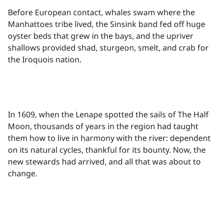
Before European contact, whales swam where the
Manhattoes tribe lived, the Sinsink band fed off huge
oyster beds that grew in the bays, and the upriver
shallows provided shad, sturgeon, smelt, and crab for
the Iroquois nation.​​​​‌ ‍ ​‍​‍‌‍ ‌ ​‍‌‍‍‌‌‍‌ ‌‍‍‌‌‍ ‍​‍​‍​ ‍‍​‍​‍‌ ​ ‌‍​‌‌‍ ‍‌‍‍‌‌ ‌​‌ ‍‌​‍ ‍‌‍‍‌‌‍ ​‍​‍​‍ ​​‍​‍‌‍‍​‌ ​‍‌‍‌‌‌‍‌‍​‍​‍​ ‍‍​‍​‍‌‍‍​‌ ‌​‌ ‌​‌ ​​‌ ​ ​ ‍‍​‍ ​‍ ‌‍​ ‌‍ ‌‌ ​ ​‍ ‍‌‍ ‌‌‍​‌‌‍‍‌‌‍ ‍​‍ ‍​ ​‍​ ​​​ ​‍​ ‌​‌ ​‍‌‍‌‌‌‍‌​‌‍‌‌‌ ​ ‌‍‍‌‌‍‌ ‌‍ ‍​‍ ‍‌ ​‍‌‍‍‌‌ ‌‍‌‍‌‌‌ ​‍‌‍‍ ‌‍‌‌‌‍‌‌‌ ​​‌‍‌‌‌ ​‍​‍ ‍‌‍ ‌ ​‍‌‍‌ ​‍ ‌‍‍‌‌‍ ‍‌ ‌​‌‍‌‌‌‍ ‍‌ ‌​​‍ ‌‍‌‌‌‍‌​‌‍‍‌‌ ‌​​‍ ‌‍ ‌‌‍ ‌‍‌​‌‍‌‌​ ‌‌ ​​‌ ​‍‌‍‌‌‌ ​ ‌‍‌‌‌‍ ‍‌ ‌​‌‍​‌‌ ‌​‌‍‍‌‌‍ ‌‍ ‍​ ‍ ‌‍‍‌‌‍‌​​ ‌‌‍‍​‌‍‍‌‌ ​ ‌ ‌​‌‍ ‌ ​‍‌ ‍‌‌​ ‌‍‌‍‌‌‌​‌‍‍​‌‍‌‌‌​‍​‌ ‌‌‌‍‌​‌ ​ ‌‍ ‌‍ ‍‌‌​‍‌‍‍‌‌ ‌‍‌‍‌‌‌ ​‍​ ‍ ‌ ‌​‌ ‍‌‌ ​​‌‍‌‌​ ‌‌‍‍​‌ ‌‌‌‍‌​‌ ​ ‌‍ ‌‍ ‍‌‌ ‌ ​​‌‍​‌‌‍‌ ‌‍‌‌​ ‍ ‌ ​​‌‍​‌‌ ‌​‌‍‍​​ ‌‌‍​ ‌‍ ‌‍ ‍‌ ‌​‌‍‌‌‌‍ ‍‌ ‌​​‍‌‌​ ‌‌‌​​‍‌‌ ‌‍‍ ‌‍‌‌‌ ‍‌​‍‌‌​ ​ ‌​‌​​‍‌‌​ ​ ‌​‌​​‍‌‌​ ​‍​ ​‍​ ​​​ ‍‌​ ‌​‌‍​‌​ ​ ‌‍​‍‌‍​ ​ ‌‌​ ​​​ ‌‍‌‍‌​​ ​​​‍‌‌​ ​‍​ ​‍​‍‌‌​ ‌‌‌​‌​​‍ ‍‌‍​ ‌‍‍​‌‍‍‌‌‍ ​‌‍‌​‌ ​‍‌‍‌‌‌‍ ‍​‍‌‌​ ‌‌‌​​‍‌‌ ‌‍‍ ‌‍‌‌‌ ‍‌​‍‌‌​ ​ ‌​‌​​‍‌‌​ ​ ‌​‌​​‍‌‌​ ​‍​ ​‍​ ‌‌‌‍‌​​ ​‌‌‍‌​​ ​ ‌‍‌‌‌‍‌​‌‍‌​‌‍‌‌​ ‌ ​ ‌‍​ ​‌​ ​​​‍‌‌​ ​‍​ ​‍​‍‌‌​ ‌‌‌​‌​​‍ ‍‌ ‌​‌‍‌‌‌ ‍​‌ ‌​​ ‌‍​‍‌‍​‌‌ ​ ‌‍‌‌‌‌‌‌‌ ​‍‌‍ ​​ ‌‌‍‍​‌ ‌​‌ ‌​‌ ​​‌ ​ ​‍‌‌​ ​ ‌​​‌​‍‌‌​ ​‍‌​‌‍​‍‌‌​ ​‍‌​‌‍‌‍​ ‌‍ ‌‌ ​ ​‍ ‍‌‍ ‌‌‍​‌‌‍‍‌‌‍ ‍​‍ ‍​ ​‍​ ​​​ ​‍​ ‌​‌ ​‍‌‍‌‌‌‍‌​‌‍‌‌‌ ​ ‌‍‍‌‌‍‌ ‌‍ ‍​‍ ‍‌ ​‍‌‍‍‌‌ ‌‍‌‍‌‌‌ ​‍‌‍‍ ‌‍‌‌‌‍‌‌‌ ​​‌‍‌‌‌ ​‍​‍ ‍‌‍ ‌ ​‍‌‍‌ ​‍‌‍‌‍‍‌‌‍‌​​ ‌‌‍‍​‌‍‍‌‌ ​ ‌ ‌​‌‍ ‌ ​‍‌ ‍‌‌​ ‌‍‌‍‌‌‌​‌‍‍​‌‍‌‌‌​‍​‌ ‌‌‌‍‌​‌ ​ ‌‍ ‌‍ ‍‌‌​‍‌‍‍‌‌ ‌‍‌‍‌‌‌ ​‍​‍‌‍‌ ‌​‌ ‍‌‌ ​​‌‍‌‌​ ‌‌‍‍​‌ ‌‌‌‍‌​‌ ​ ‌‍ ‌‍ ‍‌‌ ‌ ​​‌‍​‌‌‍‌ ‌‍‌‌​‍‌‍‌ ​​‌‍​‌‌ ‌​‌‍‍​​ ‌‌‍​ ‌‍ ‌‍ ‍‌ ‌​‌‍‌‌‌‍ ‍‌ ‌​​‍‌‌​ ‌‌‌​​‍‌‌ ‌‍‍ ‌‍‌‌‌ ‍‌​‍‌‌​ ​ ‌​‌​​‍‌‌​ ​ ‌​‌​​‍‌‌​ ​‍​ ​‍​ ​​​ ‍‌​ ‌​‌‍​‌​ ​ ‌‍​‍‌‍​ ​ ‌‌​ ​​​ ‌‍‌‍‌​​ ​​​‍‌‌​ ​‍​ ​‍​‍‌‌​ ‌‌‌​‌​​‍ ‍‌‍​ ‌‍‍​‌‍‍‌‌‍ ​‌‍‌​‌ ​‍‌‍‌‌‌‍ ‍​‍‌‌​ ‌‌‌​​‍‌‌ ‌‍‍ ‌‍‌‌‌ ‍‌​‍‌‌​ ​ ‌​‌​​‍‌‌​ ​ ‌​‌​​‍‌‌​ ​‍​ ​‍​ ‌‌‌‍‌​​ ​‌‌‍‌​​ ​ ‌‍‌‌‌‍‌​‌‍‌​‌‍‌‌​ ‌ ​ ‌‍​ ​‌​ ​​​‍‌‌​ ​‍​ ​‍​‍‌‌​ ‌‌‌​‌​​‍ ‍‌ ‌​‌‍‌‌‌ ‍​‌ ‌​​‍‌‍‌ ​​‌‍‌‌‌ ​‍‌ ​ ‌ ​​‌‍‌‌‌‍​ ‌ ‌​‌‍‍‌‌ ‌‍‌‍‌‌​ ‌‌ ​​‌ ‌‌‌‍​‍‌‍ ​‌‍‍‌‌ ​ ‌‍‍​‌‍‌‌‌‍‌​​‍​‍‌ ‌
In 1609, when the Lenape spotted the sails of The Half
Moon, thousands of years in the region had taught
them how to live in harmony with the river: dependent
on its natural cycles, thankful for its bounty. Now, the
new stewards had arrived, and all that was about to
change.​​​​‌ ‍ ​‍​‍‌‍ ‌ ​‍‌‍‍‌‌‍‌ ‌‍‍‌‌‍ ‍​‍​‍​ ‍‍​‍​‍‌ ​ ‌‍​‌‌‍ ‍‌‍‍‌‌ ‌​‌ ‍‌​‍ ‍‌‍‍‌‌‍ ​‍​‍​‍ ​​‍​‍‌‍‍​‌ ​‍‌‍‌‌‌‍‌‍​‍​‍​ ‍‍​‍​‍‌‍‍​‌ ‌​‌ ‌​‌ ​​‌ ​ ​ ‍‍​‍ ​‍ ‌‍​ ‌‍ ‌‌ ​ ​‍ ‍‌‍ ‌‌‍​‌‌‍‍‌‌‍ ‍​‍ ‍​ ​‍​ ​​​ ​‍​ ‌​‌ ​‍‌‍‌‌‌‍‌​‌‍‌‌‌ ​ ‌‍‍‌‌‍‌ ‌‍ ‍​‍ ‍‌ ​‍‌‍‍‌‌ ‌‍‌‍‌‌‌ ​‍‌‍‍ ‌‍‌‌‌‍‌‌‌ ​​‌‍‌‌‌ ​‍​‍ ‍‌‍ ‌ ​‍‌‍‌ ​‍ ‌‍‍‌‌‍ ‍‌ ‌​‌‍‌‌‌‍ ‍‌ ‌​​‍ ‌‍‌‌‌‍‌​‌‍‍‌‌ ‌​​‍ ‌‍ ‌‌‍ ‌‍‌​‌‍‌‌​ ‌‌ ​​‌ ​‍‌‍‌‌‌ ​ ‌‍‌‌‌‍ ‍‌ ‌​‌‍​‌‌ ‌​‌‍‍‌‌‍ ‌‍ ‍​ ‍ ‌‍‍‌‌‍‌​​ ‌‌‍‍​‌‍‍‌‌ ​ ‌ ‌​‌‍ ‌ ​‍‌ ‍‌‌​ ‌‍‌‍‌‌‌​‌‍‍​‌‍‌‌‌​‍​‌ ‌‌‌‍‌​‌ ​ ‌‍ ‌‍ ‍‌‌​‍‌‍‍‌‌ ‌‍‌‍‌‌‌ ​‍​ ‍ ‌ ‌​‌ ‍‌‌ ​​‌‍‌‌​ ‌‌‍‍​‌ ‌‌‌‍‌​‌ ​ ‌‍ ‌‍ ‍‌‌ ‌ ​​‌‍​‌‌‍‌ ‌‍‌‌​ ‍ ‌ ​​‌‍​‌‌ ‌​‌‍‍​​ ‌‌‍​ ‌‍ ‌‍ ‍‌ ‌​‌‍‌‌‌‍ ‍‌ ‌​​‍‌‌​ ‌‌‌​​‍‌‌ ‌‍‍ ‌‍‌‌‌ ‍‌​‍‌‌​ ​ ‌​‌​​‍‌‌​ ​ ‌​‌​​‍‌‌​ ​‍​ ​‍‌‍‌‍​ ​‌​ ‌‍​ ‌‍​ ‍​​ ‌‍‌‍​‌​ ‍‌​ ‌ ​ ‌‍‌‍​‌​ ‌‍​‍‌‌​ ​‍​ ​‍​‍‌‌​ ‌‌‌​‌​​‍ ‍‌‍​ ‌‍‍​‌‍‍‌‌‍ ​‌‍‌​‌ ​‍‌‍‌‌‌‍ ‍​‍‌‌​ ‌‌‌​​‍‌‌ ‌‍‍ ‌‍‌‌‌ ‍‌​‍‌‌​ ​ ‌​‌​​‍‌‌​ ​ ‌​‌​​‍‌‌​ ​‍​ ​‍​ ​‍‌‍​‍​ ​ ​ ‌‌​ ​ ​ ​‍‌‍​‍‌‍‌​​ ​​‌‍​‍‌‍​ ‌‍​ ​ ​​​‍‌‌​ ​‍​ ​‍​‍‌‌​ ‌‌‌​‌​​‍ ‍‌ ‌​‌‍‌‌‌ ‍​‌ ‌​​ ‌‍​‍‌‍​‌‌ ​ ‌‍‌‌‌‌‌‌‌ ​‍‌‍ ​​ ‌‌‍‍​‌ ‌​‌ ‌​‌ ​​‌ ​ ​‍‌‌​ ​ ‌​​‌​‍‌‌​ ​‍‌​‌‍​‍‌‌​ ​‍‌​‌‍‌‍​ ‌‍ ‌‌ ​ ​‍ ‍‌‍ ‌‌‍​‌‌‍‍‌‌‍ ‍​‍ ‍​ ​‍​ ​​​ ​‍​ ‌​‌ ​‍‌‍‌‌‌‍‌​‌‍‌‌‌ ​ ‌‍‍‌‌‍‌ ‌‍ ‍​‍ ‍‌ ​‍‌‍‍‌‌ ‌‍‌‍‌‌‌ ​‍‌‍‍ ‌‍‌‌‌‍‌‌‌ ​​‌‍‌‌‌ ​‍​‍ ‍‌‍ ‌ ​‍‌‍‌ ​‍‌‍‌‍‍‌‌‍‌​​ ‌‌‍‍​‌‍‍‌‌ ​ ‌ ‌​‌‍ ‌ ​‍‌ ‍‌‌​ ‌‍‌‍‌‌‌​‌‍‍​‌‍‌‌‌​‍​‌ ‌‌‌‍‌​‌ ​ ‌‍ ‌‍ ‍‌‌​‍‌‍‍‌‌ ‌‍‌‍‌‌‌ ​‍​‍‌‍‌ ‌​‌ ‍‌‌ ​​‌‍‌‌​ ‌‌‍‍​‌ ‌‌‌‍‌​‌ ​ ‌‍ ‌‍ ‍‌‌ ‌ ​​‌‍​‌‌‍‌ ‌‍‌‌​‍‌‍‌ ​​‌‍​‌‌ ‌​‌‍‍​​ ‌‌‍​ ‌‍ ‌‍ ‍‌ ‌​‌‍‌‌‌‍ ‍‌ ‌​​‍‌‌​ ‌‌‌​​‍‌‌ ‌‍‍ ‌‍‌‌‌ ‍‌​‍‌‌​ ​ ‌​‌​​‍‌‌​ ​ ‌​‌​​‍‌‌​ ​‍​ ​‍‌‍‌‍​ ​‌​ ‌‍​ ‌‍​ ‍​​ ‌‍‌‍​‌​ ‍‌​ ‌ ​ ‌‍‌‍​‌​ ‌‍​‍‌‌​ ​‍​ ​‍​‍‌‌​ ‌‌‌​‌​​‍ ‍‌‍​ ‌‍‍​‌‍‍‌‌‍ ​‌‍‌​‌ ​‍‌‍‌‌‌‍ ‍​‍‌‌​ ‌‌‌​​‍‌‌ ‌‍‍ ‌‍‌‌‌ ‍‌​‍‌‌​ ​ ‌​‌​​‍‌‌​ ​ ‌​‌​​‍‌‌​ ​‍​ ​‍​ ​‍‌‍​‍​ ​ ​ ‌‌​ ​ ​ ​‍‌‍​‍‌‍‌​​ ​​‌‍​‍‌‍​ ‌‍​ ​ ​​​‍‌‌​ ​‍​ ​‍​‍‌‌​ ‌‌‌​‌​​‍ ‍‌ ‌​‌‍‌‌‌ ‍​‌ ‌​​‍‌‍‌ ​​‌‍‌‌‌ ​‍‌ ​ ‌ ​​‌‍‌‌‌‍​ ‌ ‌​‌‍‍‌‌ ‌‍‌‍‌‌​ ‌‌ ​​‌ ‌‌‌‍​‍‌‍ ​‌‍‍‌‌ ​ ‌‍‍​‌‍‌‌‌‍‌​​‍​‍‌ ‌