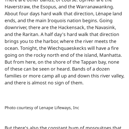
Haverstraw, the Esopus, and the Warranawankng.
About four days hard walk that direction, Lënape land
ends, and the main Iroquois nation begins. Going
downriver, there are the Hackensack, the Navasink,
and the Raritan. A half day's hard walk that direction
brings you to the harbor, where the river meets the
ocean. Tonight, the Wiechquaeskecks will have a fire
going on the rocky north end of the island, Manhatta.
But from here, on the shore of the Tappan bay, none
of these can be seen or heard. Bands of a dozen
families or more camp all up and down this river valley,
and there is almost no sign of them. ​​​​‌ ‍ ​‍​‍‌‍ ‌ ​‍‌‍‍‌‌‍‌ ‌‍‍‌‌‍ ‍​‍​‍​ ‍‍​‍​‍‌ ​ ‌‍​‌‌‍ ‍‌‍‍‌‌ ‌​‌ ‍‌​‍ ‍‌‍‍‌‌‍ ​‍​‍​‍ ​​‍​‍‌‍‍​‌ ​‍‌‍‌‌‌‍‌‍​‍​‍​ ‍‍​‍​‍‌‍‍​‌ ‌​‌ ‌​‌ ​​‌ ​ ​ ‍‍​‍ ​‍ ‌‍​ ‌‍ ‌‌ ​ ​‍ ‍‌‍ ‌‌‍​‌‌‍‍‌‌‍ ‍​‍ ‍​ ​‍​ ​​​ ​‍​ ‌​‌ ​‍‌‍‌‌‌‍‌​‌‍‌‌‌ ​ ‌‍‍‌‌‍‌ ‌‍ ‍​‍ ‍‌ ​‍‌‍‍‌‌ ‌‍‌‍‌‌‌ ​‍‌‍‍ ‌‍‌‌‌‍‌‌‌ ​​‌‍‌‌‌ ​‍​‍ ‍‌‍ ‌ ​‍‌‍‌ ​‍ ‌‍‍‌‌‍ ‍‌ ‌​‌‍‌‌‌‍ ‍‌ ‌​​‍ ‌‍‌‌‌‍‌​‌‍‍‌‌ ‌​​‍ ‌‍ ‌‌‍ ‌‍‌​‌‍‌‌​ ‌‌ ​​‌ ​‍‌‍‌‌‌ ​ ‌‍‌‌‌‍ ‍‌ ‌​‌‍​‌‌ ‌​‌‍‍‌‌‍ ‌‍ ‍​ ‍ ‌‍‍‌‌‍‌​​ ‌‌‍‍​‌‍‍‌‌ ​ ‌ ‌​‌‍ ‌ ​‍‌ ‍‌‌​ ‌‍‌‍‌‌‌​‌‍‍​‌‍‌‌‌​‍​‌ ‌‌‌‍‌​‌ ​ ‌‍ ‌‍ ‍‌‌​‍‌‍‍‌‌ ‌‍‌‍‌‌‌ ​‍​ ‍ ‌ ‌​‌ ‍‌‌ ​​‌‍‌‌​ ‌‌‍‍​‌ ‌‌‌‍‌​‌ ​ ‌‍ ‌‍ ‍‌‌ ‌ ​​‌‍​‌‌‍‌ ‌‍‌‌​ ‍ ‌ ​​‌‍​‌‌ ‌​‌‍‍​​ ‌‌‍​ ‌‍ ‌‍ ‍‌ ‌​‌‍‌‌‌‍ ‍‌ ‌​​‍‌‌​ ‌‌‌​​‍‌‌ ‌‍‍ ‌‍‌‌‌ ‍‌​‍‌‌​ ​ ‌​‌​​‍‌‌​ ​ ‌​‌​​‍‌‌​ ​‍​ ​‍​ ‌‌​ ‌‍​ ‍‌​ ‌​‌‍​ ‌‍‌‍​ ‌​‌‍​ ​ ​‍​ ‌​‌‍​‌​ ​‌​‍‌‌​ ​‍​ ​‍​‍‌‌​ ‌‌‌​‌​​‍ ‍‌‍‌​‌‍‌‌‌ ​ ‌‍​ ‌ ​‍‌‍‍‌‌ ​​‌ ‌​‌‍‍‌‌‍ ‌‍ ‍​ ‌‍​‍‌‍​‌‌ ​ ‌‍‌‌‌‌‌‌‌ ​‍‌‍ ​​ ‌‌‍‍​‌ ‌​‌ ‌​‌ ​​‌ ​ ​‍‌‌​ ​ ‌​​‌​‍‌‌​ ​‍‌​‌‍​‍‌‌​ ​‍‌​‌‍‌‍​ ‌‍ ‌‌ ​ ​‍ ‍‌‍ ‌‌‍​‌‌‍‍‌‌‍ ‍​‍ ‍​ ​‍​ ​​​ ​‍​ ‌​‌ ​‍‌‍‌‌‌‍‌​‌‍‌‌‌ ​ ‌‍‍‌‌‍‌ ‌‍ ‍​‍ ‍‌ ​‍‌‍‍‌‌ ‌‍‌‍‌‌‌ ​‍‌‍‍ ‌‍‌‌‌‍‌‌‌ ​​‌‍‌‌‌ ​‍​‍ ‍‌‍ ‌ ​‍‌‍‌ ​‍‌‍‌‍‍‌‌‍‌​​ ‌‌‍‍​‌‍‍‌‌ ​ ‌ ‌​‌‍ ‌ ​‍‌ ‍‌‌​ ‌‍‌‍‌‌‌​‌‍‍​‌‍‌‌‌​‍​‌ ‌‌‌‍‌​‌ ​ ‌‍ ‌‍ ‍‌‌​‍‌‍‍‌‌ ‌‍‌‍‌‌‌ ​‍​‍‌‍‌ ‌​‌ ‍‌‌ ​​‌‍‌‌​ ‌‌‍‍​‌ ‌‌‌‍‌​‌ ​ ‌‍ ‌‍ ‍‌‌ ‌ ​​‌‍​‌‌‍‌ ‌‍‌‌​‍‌‍‌ ​​‌‍​‌‌ ‌​‌‍‍​​ ‌‌‍​ ‌‍ ‌‍ ‍‌ ‌​‌‍‌‌‌‍ ‍‌ ‌​​‍‌‌​ ‌‌‌​​‍‌‌ ‌‍‍ ‌‍‌‌‌ ‍‌​‍‌‌​ ​ ‌​‌​​‍‌‌​ ​ ‌​‌​​‍‌‌​ ​‍​ ​‍​ ‌‌​ ‌‍​ ‍‌​ ‌​‌‍​ ‌‍‌‍​ ‌​‌‍​ ​ ​‍​ ‌​‌‍​‌​ ​‌​‍‌‌​ ​‍​ ​‍​‍‌‌​ ‌‌‌​‌​​‍ ‍‌‍‌​‌‍‌‌‌ ​ ‌‍​ ‌ ​‍‌‍‍‌‌ ​​‌ ‌​‌‍‍‌‌‍ ‌‍ ‍​‍‌‍‌ ​​‌‍‌‌‌ ​‍‌ ​ ‌ ​​‌‍‌‌‌‍​ ‌ ‌​‌‍‍‌‌ ‌‍‌‍‌‌​ ‌‌ ​​‌ ‌‌‌‍​‍‌‍ ​‌‍‍‌‌ ​ ‌‍‍​‌‍‌‌‌‍‌​​‍​‍‌ ‌
Photo courtesy of Lenape Lifeways, Inc​​​​‌ ‍ ​‍​‍‌‍ ‌ ​‍‌‍‍‌‌‍‌ ‌‍‍‌‌‍ ‍​‍​‍​ ‍‍​‍​‍‌ ​ ‌‍​‌‌‍ ‍‌‍‍‌‌ ‌​‌ ‍‌​‍ ‍‌‍‍‌‌‍ ​‍​‍​‍ ​​‍​‍‌‍‍​‌ ​‍‌‍‌‌‌‍‌‍​‍​‍​ ‍‍​‍​‍‌‍‍​‌ ‌​‌ ‌​‌ ​​‌ ​ ​ ‍‍​‍ ​‍ ‌‍​ ‌‍ ‌‌ ​ ​‍ ‍‌‍ ‌‌‍​‌‌‍‍‌‌‍ ‍​‍ ‍​ ​‍​ ​​​ ​‍​ ‌​‌ ​‍‌‍‌‌‌‍‌​‌‍‌‌‌ ​ ‌‍‍‌‌‍‌ ‌‍ ‍​‍ ‍‌ ​‍‌‍‍‌‌ ‌‍‌‍‌‌‌ ​‍‌‍‍ ‌‍‌‌‌‍‌‌‌ ​​‌‍‌‌‌ ​‍​‍ ‍‌‍ ‌ ​‍‌‍‌ ​‍ ‌‍‍‌‌‍ ‍‌ ‌​‌‍‌‌‌‍ ‍‌ ‌​​‍ ‌‍‌‌‌‍‌​‌‍‍‌‌ ‌​​‍ ‌‍ ‌‌‍ ‌‍‌​‌‍‌‌​ ‌‌ ​​‌ ​‍‌‍‌‌‌ ​ ‌‍‌‌‌‍ ‍‌ ‌​‌‍​‌‌ ‌​‌‍‍‌‌‍ ‌‍ ‍​ ‍ ‌‍‍‌‌‍‌​​ ‌‌‍‍​‌‍‍‌‌ ​ ‌ ‌​‌‍ ‌ ​‍‌ ‍‌‌​ ‌‍‌‍‌‌‌​‌‍‍​‌‍‌‌‌​‍​‌ ‌‌‌‍‌​‌ ​ ‌‍ ‌‍ ‍‌‌​‍‌‍‍‌‌ ‌‍‌‍‌‌‌ ​‍​ ‍ ‌ ‌​‌ ‍‌‌ ​​‌‍‌‌​ ‌‌‍‍​‌ ‌‌‌‍‌​‌ ​ ‌‍ ‌‍ ‍‌‌ ‌ ​​‌‍​‌‌‍‌ ‌‍‌‌​ ‍ ‌ ​​‌‍​‌‌ ‌​‌‍‍​​ ‌‌‍​ ‌‍ ‌‍ ‍‌ ‌​‌‍‌‌‌‍ ‍‌ ‌​​‍‌‌​ ‌‌‌​​‍‌‌ ‌‍‍ ‌‍‌‌‌ ‍‌​‍‌‌​ ​ ‌​‌​​‍‌‌​ ​ ‌​‌​​‍‌‌​ ​‍​ ​‍‌‍​ ‌‍​‍​ ​‌​ ‍​​ ​‌‌‍​ ​ ​‍‌‍​ ​ ‍‌​ ​ ​ ‌‌​ ‌​​‍‌‌​ ​‍​ ​‍​‍‌‌​ ‌‌‌​‌​​‍ ‍‌‍‍‌‌‍ ‌‌‍​‌‌‍‌ ‌‍‌‌​‍ ‍‌‍​ ‌‍​‌‌ ​​‌ ‌​‌‍‍‌‌‍ ‌‍ ‍​ ‌‍​‍‌‍​‌‌ ​ ‌‍‌‌‌‌‌‌‌ ​‍‌‍ ​​ ‌‌‍‍​‌ ‌​‌ ‌​‌ ​​‌ ​ ​‍‌‌​ ​ ‌​​‌​‍‌‌​ ​‍‌​‌‍​‍‌‌​ ​‍‌​‌‍‌‍​ ‌‍ ‌‌ ​ ​‍ ‍‌‍ ‌‌‍​‌‌‍‍‌‌‍ ‍​‍ ‍​ ​‍​ ​​​ ​‍​ ‌​‌ ​‍‌‍‌‌‌‍‌​‌‍‌‌‌ ​ ‌‍‍‌‌‍‌ ‌‍ ‍​‍ ‍‌ ​‍‌‍‍‌‌ ‌‍‌‍‌‌‌ ​‍‌‍‍ ‌‍‌‌‌‍‌‌‌ ​​‌‍‌‌‌ ​‍​‍ ‍‌‍ ‌ ​‍‌‍‌ ​‍‌‍‌‍‍‌‌‍‌​​ ‌‌‍‍​‌‍‍‌‌ ​ ‌ ‌​‌‍ ‌ ​‍‌ ‍‌‌​ ‌‍‌‍‌‌‌​‌‍‍​‌‍‌‌‌​‍​‌ ‌‌‌‍‌​‌ ​ ‌‍ ‌‍ ‍‌‌​‍‌‍‍‌‌ ‌‍‌‍‌‌‌ ​‍​‍‌‍‌ ‌​‌ ‍‌‌ ​​‌‍‌‌​ ‌‌‍‍​‌ ‌‌‌‍‌​‌ ​ ‌‍ ‌‍ ‍‌‌ ‌ ​​‌‍​‌‌‍‌ ‌‍‌‌​‍‌‍‌ ​​‌‍​‌‌ ‌​‌‍‍​​ ‌‌‍​ ‌‍ ‌‍ ‍‌ ‌​‌‍‌‌‌‍ ‍‌ ‌​​‍‌‌​ ‌‌‌​​‍‌‌ ‌‍‍ ‌‍‌‌‌ ‍‌​‍‌‌​ ​ ‌​‌​​‍‌‌​ ​ ‌​‌​​‍‌‌​ ​‍​ ​‍‌‍​ ‌‍​‍​ ​‌​ ‍​​ ​‌‌‍​ ​ ​‍‌‍​ ​ ‍‌​ ​ ​ ‌‌​ ‌​​‍‌‌​ ​‍​ ​‍​‍‌‌​ ‌‌‌​‌​​‍ ‍‌‍‍‌‌‍ ‌‌‍​‌‌‍‌ ‌‍‌‌​‍ ‍‌‍​ ‌‍​‌‌ ​​‌ ‌​‌‍‍‌‌‍ ‌‍ ‍​‍‌‍‌ ​​‌‍‌‌‌ ​‍‌ ​ ‌ ​​‌‍‌‌‌‍​ ‌ ‌​‌‍‍‌‌ ‌‍‌‍‌‌​ ‌‌ ​​‌ ‌‌‌‍​‍‌‍ ​‌‍‍‌‌ ​ ‌‍‍​‌‍‌‌‌‍‌​​‍​‍‌ ‌
But there's also the constant hum of mosquitoes that