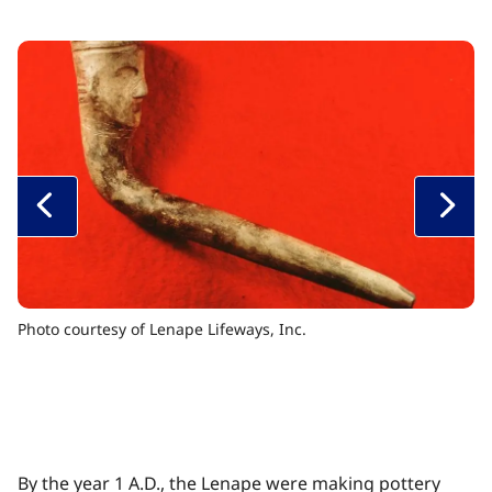
Photo courtesy of Lenape Lifeways, Inc. ​​​​‌ ‍ ​‍​‍‌‍ ‌ ​‍‌‍‍‌‌‍‌ ‌‍‍‌‌‍ ‍​‍​‍​ ‍‍​‍​‍‌ ​ ‌‍​‌‌‍ ‍‌‍‍‌‌ ‌​‌ ‍‌​‍ ‍‌‍‍‌‌‍ ​‍​‍​‍ ​​‍​‍‌‍‍​‌ ​‍‌‍‌‌‌‍‌‍​‍​‍​ ‍‍​‍​‍‌‍‍​‌ ‌​‌ ‌​‌ ​​‌ ​ ​ ‍‍​‍ ​‍ ‌‍​ ‌‍ ‌‌ ​ ​‍ ‍‌‍ ‌‌‍​‌‌‍‍‌‌‍ ‍​‍ ‍​ ​‍​ ​​​ ​‍​ ‌​‌ ​‍‌‍‌‌‌‍‌​‌‍‌‌‌ ​ ‌‍‍‌‌‍‌ ‌‍ ‍​‍ ‍‌ ​‍‌‍‍‌‌ ‌‍‌‍‌‌‌ ​‍‌‍‍ ‌‍‌‌‌‍‌‌‌ ​​‌‍‌‌‌ ​‍​‍ ‍‌‍ ‌ ​‍‌‍‌ ​‍ ‌‍‍‌‌‍ ‍‌ ‌​‌‍‌‌‌‍ ‍‌ ‌​​‍ ‌‍‌‌‌‍‌​‌‍‍‌‌ ‌​​‍ ‌‍ ‌‌‍ ‌‍‌​‌‍‌‌​ ‌‌ ​​‌ ​‍‌‍‌‌‌ ​ ‌‍‌‌‌‍ ‍‌ ‌​‌‍​‌‌ ‌​‌‍‍‌‌‍ ‌‍ ‍​ ‍ ‌‍‍‌‌‍‌​​ ‌‌‍‍​‌‍‍‌‌ ​ ‌ ‌​‌‍ ‌ ​‍‌ ‍‌‌​ ‌‍‌‍‌‌‌​‌‍‍​‌‍‌‌‌​‍​‌ ‌‌‌‍‌​‌ ​ ‌‍ ‌‍ ‍‌‌​‍‌‍‍‌‌ ‌‍‌‍‌‌‌ ​‍​ ‍ ‌ ‌​‌ ‍‌‌ ​​‌‍‌‌​ ‌‌‍‍​‌ ‌‌‌‍‌​‌ ​ ‌‍ ‌‍ ‍‌‌ ‌ ​​‌‍​‌‌‍‌ ‌‍‌‌​ ‍ ‌ ​​‌‍​‌‌ ‌​‌‍‍​​ ‌‌‍​ ‌‍ ‌‍ ‍‌ ‌​‌‍‌‌‌‍ ‍‌ ‌​​‍‌‌​ ‌‌‌​​‍‌‌ ‌‍‍ ‌‍‌‌‌ ‍‌​‍‌‌​ ​ ‌​‌​​‍‌‌​ ​ ‌​‌​​‍‌‌​ ​‍​ ​‍‌‍‌‌‌‍‌‍​ ‍‌​ ​‌​ ‌‍​ ‌‍‌‍‌‌​ ​​​ ‌​‌‍‌‌‌‍​‍​ ‌‌​‍‌‌​ ​‍​ ​‍​‍‌‌​ ‌‌‌​‌​​‍ ‍‌‍‍‌‌‍ ‌‌‍​‌‌‍‌ ‌‍‌‌‌ ​ ​‍‌‌​ ‌‌‌​​‍‌‌ ‌‍‍ ‌‍‌‌‌ ‍‌​‍‌‌​ ​ ‌​‌​​‍‌‌​ ​ ‌​‌​​‍‌‌​ ​‍​ ​‍​ ‌​‌‍‌‍​ ‌‌‌‍​‌​ ​‍​ ‌​‌‍​‍‌‍‌‌​ ​ ‌‍‌​​ ​ ‌‍​ ​‍‌‌​ ​‍​ ​‍​‍‌‌​ ‌‌‌​‌​​‍ ‍‌‍​ ‌‍​‌‌ ​​‌ ‌​‌‍‍‌‌‍ ‌‍ ‍​ ‌‍​‍‌‍​‌‌ ​ ‌‍‌‌‌‌‌‌‌ ​‍‌‍ ​​ ‌‌‍‍​‌ ‌​‌ ‌​‌ ​​‌ ​ ​‍‌‌​ ​ ‌​​‌​‍‌‌​ ​‍‌​‌‍​‍‌‌​ ​‍‌​‌‍‌‍​ ‌‍ ‌‌ ​ ​‍ ‍‌‍ ‌‌‍​‌‌‍‍‌‌‍ ‍​‍ ‍​ ​‍​ ​​​ ​‍​ ‌​‌ ​‍‌‍‌‌‌‍‌​‌‍‌‌‌ ​ ‌‍‍‌‌‍‌ ‌‍ ‍​‍ ‍‌ ​‍‌‍‍‌‌ ‌‍‌‍‌‌‌ ​‍‌‍‍ ‌‍‌‌‌‍‌‌‌ ​​‌‍‌‌‌ ​‍​‍ ‍‌‍ ‌ ​‍‌‍‌ ​‍‌‍‌‍‍‌‌‍‌​​ ‌‌‍‍​‌‍‍‌‌ ​ ‌ ‌​‌‍ ‌ ​‍‌ ‍‌‌​ ‌‍‌‍‌‌‌​‌‍‍​‌‍‌‌‌​‍​‌ ‌‌‌‍‌​‌ ​ ‌‍ ‌‍ ‍‌‌​‍‌‍‍‌‌ ‌‍‌‍‌‌‌ ​‍​‍‌‍‌ ‌​‌ ‍‌‌ ​​‌‍‌‌​ ‌‌‍‍​‌ ‌‌‌‍‌​‌ ​ ‌‍ ‌‍ ‍‌‌ ‌ ​​‌‍​‌‌‍‌ ‌‍‌‌​‍‌‍‌ ​​‌‍​‌‌ ‌​‌‍‍​​ ‌‌‍​ ‌‍ ‌‍ ‍‌ ‌​‌‍‌‌‌‍ ‍‌ ‌​​‍‌‌​ ‌‌‌​​‍‌‌ ‌‍‍ ‌‍‌‌‌ ‍‌​‍‌‌​ ​ ‌​‌​​‍‌‌​ ​ ‌​‌​​‍‌‌​ ​‍​ ​‍‌‍‌‌‌‍‌‍​ ‍‌​ ​‌​ ‌‍​ ‌‍‌‍‌‌​ ​​​ ‌​‌‍‌‌‌‍​‍​ ‌‌​‍‌‌​ ​‍​ ​‍​‍‌‌​ ‌‌‌​‌​​‍ ‍‌‍‍‌‌‍ ‌‌‍​‌‌‍‌ ‌‍‌‌‌ ​ ​‍‌‌​ ‌‌‌​​‍‌‌ ‌‍‍ ‌‍‌‌‌ ‍‌​‍‌‌​ ​ ‌​‌​​‍‌‌​ ​ ‌​‌​​‍‌‌​ ​‍​ ​‍​ ‌​‌‍‌‍​ ‌‌‌‍​‌​ ​‍​ ‌​‌‍​‍‌‍‌‌​ ​ ‌‍‌​​ ​ ‌‍​ ​‍‌‌​ ​‍​ ​‍​‍‌‌​ ‌‌‌​‌​​‍ ‍‌‍​ ‌‍​‌‌ ​​‌ ‌​‌‍‍‌‌‍ ‌‍ ‍​‍‌‍‌ ​​‌‍‌‌‌ ​‍‌ ​ ‌ ​​‌‍‌‌‌‍​ ‌ ‌​‌‍‍‌‌ ‌‍‌‍‌‌​ ‌‌ ​​‌ ‌‌‌‍​‍‌‍ ​‌‍‍‌‌ ​ ‌‍‍​‌‍‌‌‌‍‌​​‍​‍‌ ‌
Le
Rockland County​​​​‌ ‍ ​‍​‍‌‍ ‌ ​‍‌‍‍‌‌‍‌ ‌‍‍‌‌‍ ‍​‍​‍​ ‍‍​‍​‍‌ ​ ‌‍​‌‌‍ ‍‌‍‍‌‌ ‌​‌ ‍‌​‍ ‍‌‍‍‌‌‍ ​‍​‍​‍ ​​‍​‍‌‍‍​‌ ​‍‌‍‌‌‌‍‌‍​‍​‍​ ‍‍​‍​‍‌‍‍​‌ ‌​‌ ‌​‌ ​​‌ ​ ​ ‍‍​‍ ​‍ ‌‍​ ‌‍ ‌‌ ​ ​‍ ‍‌‍ ‌‌‍​‌‌‍‍‌‌‍ ‍​‍ ‍​ ​‍​ ​​​ ​‍​ ‌​‌ ​‍‌‍‌‌‌‍‌​‌‍‌‌‌ ​ ‌‍‍‌‌‍‌ ‌‍ ‍​‍ ‍‌ ​‍‌‍‍‌‌
By the year 1 A.D., the Lenape were making pottery