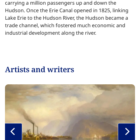
carrying a million passengers up and down the
Hudson. Once the Erie Canal opened in 1825, linking
Lake Erie to the Hudson River, the Hudson became a
trade channel, which fostered much economic and
industrial development along the river.​​​​‌ ‍ ​‍​‍‌‍ ‌ ​‍‌‍‍‌‌‍‌ ‌‍‍‌‌‍ ‍​‍​‍​ ‍‍​‍​‍‌ ​ ‌‍​‌‌‍ ‍‌‍‍‌‌ ‌​‌ ‍‌​‍ ‍‌‍‍‌‌‍ ​‍​‍​‍ ​​‍​‍‌‍‍​‌ ​‍‌‍‌‌‌‍‌‍​‍​‍​ ‍‍​‍​‍‌‍‍​‌ ‌​‌ ‌​‌ ​​‌ ​ ​ ‍‍​‍ ​‍ ‌‍​ ‌‍ ‌‌ ​ ​‍ ‍‌‍ ‌‌‍​‌‌‍‍‌‌‍ ‍​‍ ‍​ ​‍​ ​​​ ​‍​ ‌​‌ ​‍‌‍‌‌‌‍‌​‌‍‌‌‌ ​ ‌‍‍‌‌‍‌ ‌‍ ‍​‍ ‍‌ ​‍‌‍‍‌‌ ‌‍‌‍‌‌‌ ​‍‌‍‍ ‌‍‌‌‌‍‌‌‌ ​​‌‍‌‌‌ ​‍​‍ ‍‌‍ ‌ ​‍‌‍‌ ​‍ ‌‍‍‌‌‍ ‍‌ ‌​‌‍‌‌‌‍ ‍‌ ‌​​‍ ‌‍‌‌‌‍‌​‌‍‍‌‌ ‌​​‍ ‌‍ ‌‌‍ ‌‍‌​‌‍‌‌​ ‌‌ ​​‌ ​‍‌‍‌‌‌ ​ ‌‍‌‌‌‍ ‍‌ ‌​‌‍​‌‌ ‌​‌‍‍‌‌‍ ‌‍ ‍​ ‍ ‌‍‍‌‌‍‌​​ ‌‌‍‍​‌‍‍‌‌ ​ ‌ ‌​‌‍ ‌ ​‍‌ ‍‌‌​ ‌‍‌‍‌‌‌​‌‍‍​‌‍‌‌‌​‍​‌ ‌‌‌‍‌​‌ ​ ‌‍ ‌‍ ‍‌‌​‍‌‍‍‌‌ ‌‍‌‍‌‌‌ ​‍​ ‍ ‌ ‌​‌ ‍‌‌ ​​‌‍‌‌​ ‌‌‍‍​‌ ‌‌‌‍‌​‌ ​ ‌‍ ‌‍ ‍‌‌ ‌ ​​‌‍​‌‌‍‌ ‌‍‌‌​ ‍ ‌ ​​‌‍​‌‌ ‌​‌‍‍​​ ‌‌‍​ ‌‍ ‌‍ ‍‌ ‌​‌‍‌‌‌‍ ‍‌ ‌​​‍‌‌​ ‌‌‌​​‍‌‌ ‌‍‍ ‌‍‌‌‌ ‍‌​‍‌‌​ ​ ‌​‌​​‍‌‌​ ​ ‌​‌​​‍‌‌​ ​‍​ ​‍‌‍​ ‌‍‌​​ ​​‌‍‌​​ ‍​​ ​‌​ ‌ ​ ‌ ‌‍​‍‌‍‌‍​ ​‌​ ‌ ​‍‌‌​ ​‍​ ​‍​‍‌‌​ ‌‌‌​‌​​‍ ‍‌‍​ ‌‍‍​‌‍‍‌‌‍ ​‌‍‌​‌ ​‍‌‍‌‌‌‍ ‍​‍‌‌​ ‌‌‌​​‍‌‌ ‌‍‍ ‌‍‌‌‌ ‍‌​‍‌‌​ ​ ‌​‌​​‍‌‌​ ​ ‌​‌​​‍‌‌​ ​‍​ ​‍‌‍‌‍​ ‌ ‌‍​‍‌‍‌​​ ‍​​ ‍‌‌‍‌‍‌‍‌‍‌‍‌​​ ‌​​ ​​‌‍‌​​ ​​​‍‌‌​ ​‍​ ​‍​‍‌‌​ ‌‌‌​‌​​‍ ‍‌ ‌​‌‍‌‌‌ ‍​‌ ‌​​ ‌‍​‍‌‍​‌‌ ​ ‌‍‌‌‌‌‌‌‌ ​‍‌‍ ​​ ‌‌‍‍​‌ ‌​‌ ‌​‌ ​​‌ ​ ​‍‌‌​ ​ ‌​​‌​‍‌‌​ ​‍‌​‌‍​‍‌‌​ ​‍‌​‌‍‌‍​ ‌‍ ‌‌ ​ ​‍ ‍‌‍ ‌‌‍​‌‌‍‍‌‌‍ ‍​‍ ‍​ ​‍​ ​​​ ​‍​ ‌​‌ ​‍‌‍‌‌‌‍‌​‌‍‌‌‌ ​ ‌‍‍‌‌‍‌ ‌‍ ‍​‍ ‍‌ ​‍‌‍‍‌‌ ‌‍‌‍‌‌‌ ​‍‌‍‍ ‌‍‌‌‌‍‌‌‌ ​​‌‍‌‌‌ ​‍​‍ ‍‌‍ ‌ ​‍‌‍‌ ​‍‌‍‌‍‍‌‌‍‌​​ ‌‌‍‍​‌‍‍‌‌ ​ ‌ ‌​‌‍ ‌ ​‍‌ ‍‌‌​ ‌‍‌‍‌‌‌​‌‍‍​‌‍‌‌‌​‍​‌ ‌‌‌‍‌​‌ ​ ‌‍ ‌‍ ‍‌‌​‍‌‍‍‌‌ ‌‍‌‍‌‌‌ ​‍​‍‌‍‌ ‌​‌ ‍‌‌ ​​‌‍‌‌​ ‌‌‍‍​‌ ‌‌‌‍‌​‌ ​ ‌‍ ‌‍ ‍‌‌ ‌ ​​‌‍​‌‌‍‌ ‌‍‌‌​‍‌‍‌ ​​‌‍​‌‌ ‌​‌‍‍​​ ‌‌‍​ ‌‍ ‌‍ ‍‌ ‌​‌‍‌‌‌‍ ‍‌ ‌​​‍‌‌​ ‌‌‌​​‍‌‌ ‌‍‍ ‌‍‌‌‌ ‍‌​‍‌‌​ ​ ‌​‌​​‍‌‌​ ​ ‌​‌​​‍‌‌​ ​‍​ ​‍‌‍​ ‌‍‌​​ ​​‌‍‌​​ ‍​​ ​‌​ ‌ ​ ‌ ‌‍​‍‌‍‌‍​ ​‌​ ‌ ​‍‌‌​ ​‍​ ​‍​‍‌‌​ ‌‌‌​‌​​‍ ‍‌‍​ ‌‍‍​‌‍‍‌‌‍ ​‌‍‌​‌ ​‍‌‍‌‌‌‍ ‍​‍‌‌​ ‌‌‌​​‍‌‌ ‌‍‍ ‌‍‌‌‌ ‍‌​‍‌‌​ ​ ‌​‌​​‍‌‌​ ​ ‌​‌​​‍‌‌​ ​‍​ ​‍‌‍‌‍​ ‌ ‌‍​‍‌‍‌​​ ‍​​ ‍‌‌‍‌‍‌‍‌‍‌‍‌​​ ‌​​ ​​‌‍‌​​ ​​​‍‌‌​ ​‍​ ​‍​‍‌‌​ ‌‌‌​‌​​‍ ‍‌ ‌​‌‍‌‌‌ ‍​‌ ‌​​‍‌‍‌ ​​‌‍‌‌‌ ​‍‌ ​ ‌ ​​‌‍‌‌‌‍​ ‌ ‌​‌‍‍‌‌ ‌‍‌‍‌‌​ ‌‌ ​​‌ ‌‌‌‍​‍‌‍ ​‌‍‍‌‌ ​ ‌‍‍​‌‍‌‌‌‍‌​​‍​‍‌ ‌
Artists and writers​​​​‌ ‍ ​‍​‍‌‍ ‌ ​‍‌‍‍‌‌‍‌ ‌‍‍‌‌‍ ‍​‍​‍​ ‍‍​‍​‍‌ ​ ‌‍​‌‌‍ ‍‌‍‍‌‌ ‌​‌ ‍‌​‍ ‍‌‍‍‌‌‍ ​‍​‍​‍ ​​‍​‍‌‍‍​‌ ​‍‌‍‌‌‌‍‌‍​‍​‍​ ‍‍​‍​‍‌‍‍​‌ ‌​‌ ‌​‌ ​​‌ ​ ​ ‍‍​‍ ​‍ ‌‍​ ‌‍ ‌‌ ​ ​‍ ‍‌‍ ‌‌‍​‌‌‍‍‌‌‍ ‍​‍ ‍​ ​‍​ ​​​ ​‍​ ‌​‌ ​‍‌‍‌‌‌‍‌​‌‍‌‌‌ ​ ‌‍‍‌‌‍‌ ‌‍ ‍​‍ ‍‌ ​‍‌‍‍‌‌ ‌‍‌‍‌‌‌ ​‍‌‍‍ ‌‍‌‌‌‍‌‌‌ ​​‌‍‌‌‌ ​‍​‍ ‍‌‍ ‌ ​‍‌‍‌ ​‍ ‌‍‍‌‌‍ ‍‌ ‌​‌‍‌‌‌‍ ‍‌ ‌​​‍ ‌‍‌‌‌‍‌​‌‍‍‌‌ ‌​​‍ ‌‍ ‌‌‍ ‌‍‌​‌‍‌‌​ ‌‌ ​​‌ ​‍‌‍‌‌‌ ​ ‌‍‌‌‌‍ ‍‌ ‌​‌‍​‌‌ ‌​‌‍‍‌‌‍ ‌‍ ‍​ ‍ ‌‍‍‌‌‍‌​​ ‌‌‍‍​‌‍‍‌‌ ​ ‌ ‌​‌‍ ‌ ​‍‌ ‍‌‌​ ‌‍‌‍‌‌‌​‌‍‍​‌‍‌‌‌​‍​‌ ‌‌‌‍‌​‌ ​ ‌‍ ‌‍ ‍‌‌​‍‌‍‍‌‌ ‌‍‌‍‌‌‌ ​‍​ ‍ ‌ ‌​‌ ‍‌‌ ​​‌‍‌‌​ ‌‌‍‍​‌ ‌‌‌‍‌​‌ ​ ‌‍ ‌‍ ‍‌‌ ‌ ​​‌‍​‌‌‍‌ ‌‍‌‌​ ‍ ‌ ​​‌‍​‌‌ ‌​‌‍‍​​ ‌‌‍​ ‌‍ ‌‍ ‍‌ ‌​‌‍‌‌‌‍ ‍‌ ‌​​‍‌‌​ ‌‌‌​​‍‌‌ ‌‍‍ ‌‍‌‌‌ ‍‌​‍‌‌​ ​ ‌​‌​​‍‌‌​ ​ ‌​‌​​‍‌‌​ ​‍​ ​‍​ ‌‌​ ​ ​ ‍​​ ​‌‌‍‌‌​ ‌ ​ ‍‌‌‍‌‍‌‍​ ​ ‌ ‌‍​‌‌‍‌‍​‍‌‌​ ​‍​ ​‍​‍‌‌​ ‌‌‌​‌​​‍ ‍‌‍​ ‌‍‍​‌‍‍‌‌‍ ​‌‍‌​‌ ​‍‌‍‌‌‌‍ ‍​‍‌‌​ ‌‌‌​​‍‌‌ ‌‍‍ ‌‍‌‌‌ ‍‌​‍‌‌​ ​ ‌​‌​​‍‌‌​ ​ ‌​‌​​‍‌‌​ ​‍​ ​‍​ ​‍‌‍​‍​ ​​‌‍‌​‌‍‌‍‌‍‌​‌‍​‍​ ​ ‌‍​‌‌‍​‌​ ​‌‌‍‌‍​ ​​​‍‌‌​ ​‍​ ​‍​‍‌‌​ ‌‌‌​‌​​‍ ‍‌ ‌​‌‍‌‌‌ ‍​‌ ‌​​ ‌‍​‍‌‍​‌‌ ​ ‌‍‌‌‌‌‌‌‌ ​‍‌‍ ​​ ‌‌‍‍​‌ ‌​‌ ‌​‌ ​​‌ ​ ​‍‌‌​ ​ ‌​​‌​‍‌‌​ ​‍‌​‌‍​‍‌‌​ ​‍‌​‌‍‌‍​ ‌‍ ‌‌ ​ ​‍ ‍‌‍ ‌‌‍​‌‌‍‍‌‌‍ ‍​‍ ‍​ ​‍​ ​​​ ​‍​ ‌​‌ ​‍‌‍‌‌‌‍‌​‌‍‌‌‌ ​ ‌‍‍‌‌‍‌ ‌‍ ‍​‍ ‍‌ ​‍‌‍‍‌‌ ‌‍‌‍‌‌‌ ​‍‌‍‍ ‌‍‌‌‌‍‌‌‌ ​​‌‍‌‌‌ ​‍​‍ ‍‌‍ ‌ ​‍‌‍‌ ​‍‌‍‌‍‍‌‌‍‌​​ ‌‌‍‍​‌‍‍‌‌ ​ ‌ ‌​‌‍ ‌ ​‍‌ ‍‌‌​ ‌‍‌‍‌‌‌​‌‍‍​‌‍‌‌‌​‍​‌ ‌‌‌‍‌​‌ ​ ‌‍ ‌‍ ‍‌‌​‍‌‍‍‌‌ ‌‍‌‍‌‌‌ ​‍​‍‌‍‌ ‌​‌ ‍‌‌ ​​‌‍‌‌​ ‌‌‍‍​‌ ‌‌‌‍‌​‌ ​ ‌‍ ‌‍ ‍‌‌ ‌ ​​‌‍​‌‌‍‌ ‌‍‌‌​‍‌‍‌ ​​‌‍​‌‌ ‌​‌‍‍​​ ‌‌‍​ ‌‍ ‌‍ ‍‌ ‌​‌‍‌‌‌‍ ‍‌ ‌​​‍‌‌​ ‌‌‌​​‍‌‌ ‌‍‍ ‌‍‌‌‌ ‍‌​‍‌‌​ ​ ‌​‌​​‍‌‌​ ​ ‌​‌​​‍‌‌​ ​‍​ ​‍​ ‌‌​ ​ ​ ‍​​ ​‌‌‍‌‌​ ‌ ​ ‍‌‌‍‌‍‌‍​ ​ ‌ ‌‍​‌‌‍‌‍​‍‌‌​ ​‍​ ​‍​‍‌‌​ ‌‌‌​‌​​‍ ‍‌‍​ ‌‍‍​‌‍‍‌‌‍ ​‌‍‌​‌ ​‍‌‍‌‌‌‍ ‍​‍‌‌​ ‌‌‌​​‍‌‌ ‌‍‍ ‌‍‌‌‌ ‍‌​‍‌‌​ ​ ‌​‌​​‍‌‌​ ​ ‌​‌​​‍‌‌​ ​‍​ ​‍​ ​‍‌‍​‍​ ​​‌‍‌​‌‍‌‍‌‍‌​‌‍​‍​ ​ ‌‍​‌‌‍​‌​ ​‌‌‍‌‍​ ​​​‍‌‌​ ​‍​ ​‍​‍‌‌​ ‌‌‌​‌​​‍ ‍‌ ‌​‌‍‌‌‌ ‍​‌ ‌​​‍‌‍‌ ​​‌‍‌‌‌ ​‍‌ ​ ‌ ​​‌‍‌‌‌‍​ ‌ ‌​‌‍‍‌‌ ‌‍‌‍‌‌​ ‌‌ ​​‌ ‌‌‌‍​‍‌‍ ​‌‍‍‌‌ ​ ‌‍‍​‌‍‌‌‌‍‌​​‍​‍‌ ‌