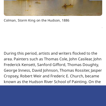
Protect
Colman, Storm King on the Hudson, 1886 ​​​​‌ ‍ ​‍​‍‌‍ ‌ ​‍‌‍‍‌‌‍‌ ‌‍‍‌‌‍ ‍​‍​‍​ ‍‍​‍​‍‌ ​ ‌‍​‌‌‍ ‍‌‍‍‌‌ ‌​‌ ‍‌​‍ ‍‌‍‍‌‌‍ ​‍​‍​‍ ​​‍​‍‌‍‍​‌ ​‍‌‍‌‌‌‍‌‍​‍​‍​ ‍‍​‍​‍‌‍‍​‌ ‌​‌ ‌​‌ ​​‌ ​ ​ ‍‍​‍ ​‍ ‌‍​ ‌‍ ‌‌ ​ ​‍ ‍‌‍ ‌‌‍​‌‌‍‍‌‌‍ ‍​‍ ‍​ ​‍​ ​​​ ​‍​ ‌​‌ ​‍‌‍‌‌‌‍‌​‌‍‌‌‌ ​ ‌‍‍‌‌‍‌ ‌‍ ‍​‍ ‍‌ ​‍‌‍‍‌‌ ‌‍‌‍‌‌‌ ​‍‌‍‍ ‌‍‌‌‌‍‌‌‌ ​​‌‍‌‌‌ ​‍​‍ ‍‌‍ ‌ ​‍‌‍‌ ​‍ ‌‍‍‌‌‍ ‍‌ ‌​‌‍‌‌‌‍ ‍‌ ‌​​‍ ‌‍‌‌‌‍‌​‌‍‍‌‌ ‌​​‍ ‌‍ ‌‌‍ ‌‍‌​‌‍‌‌​ ‌‌ ​​‌ ​‍‌‍‌‌‌ ​ ‌‍‌‌‌‍ ‍‌ ‌​‌‍​‌‌ ‌​‌‍‍‌‌‍ ‌‍ ‍​ ‍ ‌‍‍‌‌‍‌​​ ‌‌‍‍​‌‍‍‌‌ ​ ‌ ‌​‌‍ ‌ ​‍‌ ‍‌‌​ ‌‍‌‍‌‌‌​‌‍‍​‌‍‌‌‌​‍​‌ ‌‌‌‍‌​‌ ​ ‌‍ ‌‍ ‍‌‌​‍‌‍‍‌‌ ‌‍‌‍‌‌‌ ​‍​ ‍ ‌ ‌​‌ ‍‌‌ ​​‌‍‌‌​ ‌‌‍‍​‌ ‌‌‌‍‌​‌ ​ ‌‍ ‌‍ ‍‌‌ ‌ ​​‌‍​‌‌‍‌ ‌‍‌‌​ ‍ ‌ ​​‌‍​‌‌ ‌​‌‍‍​​ ‌‌‍​ ‌‍ ‌‍ ‍‌ ‌​‌‍‌‌‌‍ ‍‌ ‌​​‍‌‌​ ‌‌‌​​‍‌‌ ‌‍‍ ‌‍‌‌‌ ‍‌​‍‌‌​ ​ ‌​‌​​‍‌‌​ ​ ‌​‌​​‍‌‌​ ​‍​ ​‍​ ​​‌‍‌​​ ​ ​ ‌ ​ ‍​​ ​​​ ​​‌‍​‍​ ‌‍‌‍‌​​ ‌​​ ​ ​‍‌‌​ ​‍​ ​‍​‍‌‌​ ‌‌‌​‌​​‍ ‍‌‍‍‌‌‍ ‌‌‍​‌‌‍‌ ‌‍‌‌‌ ​ ​‍‌‌​ ‌‌‌​​‍‌‌ ‌‍‍ ‌‍‌‌‌ ‍‌​‍‌‌​ ​ ‌​‌​​‍‌‌​ ​ ‌​‌​​‍‌‌​ ​‍​ ​‍‌‍​‌​ ‌‍‌‍​‌​ ​‌​ ‌​‌‍‌‍​ ‌‌‌‍​‍‌‍‌‍​ ‌‌​ ​​‌‍‌​​‍‌‌​ ​‍​ ​‍​‍‌‌​ ‌‌‌​‌​​‍ ‍‌‍​ ‌‍​‌‌ ​​‌ ‌​‌‍‍‌‌‍ ‌‍ ‍​ ‌‍​‍‌‍​‌‌ ​ ‌‍‌‌‌‌‌‌‌ ​‍‌‍ ​​ ‌‌‍‍​‌ ‌​‌ ‌​‌ ​​‌ ​ ​‍‌‌​ ​ ‌​​‌​‍‌‌​ ​‍‌​‌‍​‍‌‌​ ​‍‌​‌‍‌‍​ ‌‍ ‌‌ ​ ​‍ ‍‌‍ ‌‌‍​‌‌‍‍‌‌‍ ‍​‍ ‍​ ​‍​ ​​​ ​‍​ ‌​‌ ​‍‌‍‌‌‌‍‌​‌‍‌‌‌ ​ ‌‍‍‌‌‍‌ ‌‍ ‍​‍ ‍‌ ​‍‌‍‍‌‌ ‌‍‌‍‌‌‌ ​‍‌‍‍ ‌‍‌‌‌‍‌‌‌ ​​‌‍‌‌‌ ​‍​‍ ‍‌‍ ‌ ​‍‌‍‌ ​‍‌‍‌‍‍‌‌‍‌​​ ‌‌‍‍​‌‍‍‌‌ ​ ‌ ‌​‌‍ ‌ ​‍‌ ‍‌‌​ ‌‍‌‍‌‌‌​‌‍‍​‌‍‌‌‌​‍​‌ ‌‌‌‍‌​‌ ​ ‌‍ ‌‍ ‍‌‌​‍‌‍‍‌‌ ‌‍‌‍‌‌‌ ​‍​‍‌‍‌ ‌​‌ ‍‌‌ ​​‌‍‌‌​ ‌‌‍‍​‌ ‌‌‌‍‌​‌ ​ ‌‍ ‌‍ ‍‌‌ ‌ ​​‌‍​‌‌‍‌ ‌‍‌‌​‍‌‍‌ ​​‌‍​‌‌ ‌​‌‍‍​​ ‌‌‍​ ‌‍ ‌‍ ‍‌ ‌​‌‍‌‌‌‍ ‍‌ ‌​​‍‌‌​ ‌‌‌​​‍‌‌ ‌‍‍ ‌‍‌‌‌ ‍‌​‍‌‌​ ​ ‌​‌​​‍‌‌​ ​ ‌​‌​​‍‌‌​ ​‍​ ​‍​ ​​‌‍‌​​ ​ ​ ‌ ​ ‍​​ ​​​ ​​‌‍​‍​ ‌‍‌‍‌​​ ‌​​ ​ ​‍‌‌​ ​‍​ ​‍​‍‌‌​ ‌‌‌​‌​​‍ ‍‌‍‍‌‌‍ ‌‌‍​‌‌‍‌ ‌‍‌‌‌ ​ ​‍‌‌​ ‌‌‌​​‍‌‌ ‌‍‍ ‌‍‌‌‌ ‍‌​‍‌‌​ ​ ‌​‌​​‍‌‌​ ​ ‌​‌​​‍‌‌​ ​‍​ ​‍‌‍​‌​ ‌‍‌‍​‌​ ​‌​ ‌​‌‍‌‍​ ‌‌‌‍​‍‌‍‌‍​ ‌‌​ ​​‌‍‌​​‍‌‌​ ​‍​ ​‍​‍‌‌​ ‌‌‌​‌​​‍ ‍‌‍​ ‌‍​‌‌ ​​‌ ‌​‌‍‍‌‌‍ ‌‍ ‍​‍‌‍‌ ​​‌‍‌‌‌ ​‍‌ ​ ‌ ​​‌‍‌‌‌‍​ ‌ ‌​‌‍‍‌‌ ‌‍‌‍‌‌​ ‌‌ ​​‌ ‌‌‌‍​‍‌‍ ​‌‍‍‌‌ ​ ‌‍‍​‌‍‌‌‌‍‌​​‍​‍‌ ‌
John Frederick Kensett, 1857, MET​​​​‌ ‍ ​‍​‍‌‍ ‌ ​‍‌‍‍‌‌‍‌ ‌‍‍‌‌‍ ‍​‍​‍​ ‍‍​‍​‍‌ ​ ‌‍​‌‌‍ ‍‌‍‍‌‌ ‌​‌ ‍‌​‍ ‍‌‍‍‌‌‍ ​‍​‍​‍ ​​‍​‍‌‍‍​
Restore
During this period, artists and writers flocked to the
area. Painters such as Thomas Cole, John Casilear, John
Connect
Frederick Kensett, Sanford Gifford, Thomas Doughty,
George Inness, David Johnson, Thomas Rossiter, Jasper
Cropsey, Robert Weir and Frederic E. Church, became
known as the Hudson River School of Painting. On the
literary side, writers Washington Irving, James
Fenimore Cooper and William Cullen Bryant found
inspiration for their works in the Hudson River Valley
as well.​​​​‌ ‍ ​‍​‍‌‍ ‌ ​‍‌‍‍‌‌‍‌ ‌‍‍‌‌‍ ‍​‍​‍​ ‍‍​‍​‍‌ ​ ‌‍​‌‌‍ ‍‌‍‍‌‌ ‌​‌ ‍‌​‍ ‍‌‍‍‌‌‍ ​‍​‍​‍ ​​‍​‍‌‍‍​‌ ​‍‌‍‌‌‌‍‌‍​‍​‍​ ‍‍​‍​‍‌‍‍​‌ ‌​‌ ‌​‌ ​​‌ ​ ​ ‍‍​‍ ​‍ ‌‍​ ‌‍ ‌‌ ​ ​‍ ‍‌‍ ‌‌‍​‌‌‍‍‌‌‍ ‍​‍ ‍​ ​‍​ ​​​ ​‍​ ‌​‌ ​‍‌‍‌‌‌‍‌​‌‍‌‌‌ ​ ‌‍‍‌‌‍‌ ‌‍ ‍​‍ ‍‌ ​‍‌‍‍‌‌ ‌‍‌‍‌‌‌ ​‍‌‍‍ ‌‍‌‌‌‍‌‌‌ ​​‌‍‌‌‌ ​‍​‍ ‍‌‍ ‌ ​‍‌‍‌ ​‍ ‌‍‍‌‌‍ ‍‌ ‌​‌‍‌‌‌‍ ‍‌ ‌​​‍ ‌‍‌‌‌‍‌​‌‍‍‌‌ ‌​​‍ ‌‍ ‌‌‍ ‌‍‌​‌‍‌‌​ ‌‌ ​​‌ ​‍‌‍‌‌‌ ​ ‌‍‌‌‌‍ ‍‌ ‌​‌‍​‌‌ ‌​‌‍‍‌‌‍ ‌‍ ‍​ ‍ ‌‍‍‌‌‍‌​​ ‌‌‍‍​‌‍‍‌‌ ​ ‌ ‌​‌‍ ‌ ​‍‌ ‍‌‌​ ‌‍‌‍‌‌‌​‌‍‍​‌‍‌‌‌​‍​‌ ‌‌‌‍‌​‌ ​ ‌‍ ‌‍ ‍‌‌​‍‌‍‍‌‌ ‌‍‌‍‌‌‌ ​‍​ ‍ ‌ ‌​‌ ‍‌‌ ​​‌‍‌‌​ ‌‌‍‍​‌ ‌‌‌‍‌​‌ ​ ‌‍ ‌‍ ‍‌‌ ‌ ​​‌‍​‌‌‍‌ ‌‍‌‌​ ‍ ‌ ​​‌‍​‌‌ ‌​‌‍‍​​ ‌‌‍​ ‌‍ ‌‍ ‍‌ ‌​‌‍‌‌‌‍ ‍‌ ‌​​‍‌‌​ ‌‌‌​​‍‌‌ ‌‍‍ ‌‍‌‌‌ ‍‌​‍‌‌​ ​ ‌​‌​​‍‌‌​ ​ ‌​‌​​‍‌‌​ ​‍​ ​‍​ ‌‍‌‍‌​‌‍‌‌‌‍​‌​ ​ ​ ‌ ​ ‌‍​ ​‍‌‍‌‍​ ​‍​ ​​​ ​‍​‍‌‌​ ​‍​ ​‍​‍‌‌​ ‌‌‌​‌​​‍ ‍‌‍​ ‌‍‍​‌‍‍‌‌‍ ​‌‍‌​‌ ​‍‌‍‌‌‌‍ ‍​‍‌‌​ ‌‌‌​​‍‌‌ ‌‍‍ ‌‍‌‌‌ ‍‌​‍‌‌​ ​ ‌​‌​​‍‌‌​ ​ ‌​‌​​‍‌‌​ ​‍​ ​‍‌‍‌​‌‍​‍​ ‌ ​ ‍‌​ ​​‌‍‌​​ ​​​ ​‌​ ‌​‌‍​‍‌‍‌‍‌‍‌‌​ ​​​‍‌‌​ ​‍​ ​‍​‍‌‌​ ‌‌‌​‌​​‍ ‍‌ ‌​‌‍‌‌‌ ‍​‌ ‌​​ ‌‍​‍‌‍​‌‌ ​ ‌‍‌‌‌‌‌‌‌ ​‍‌‍ ​​ ‌‌‍‍​‌ ‌​‌ ‌​‌ ​​‌ ​ ​‍‌‌​ ​ ‌​​‌​‍‌‌​ ​‍‌​‌‍​‍‌‌​ ​‍‌​‌‍‌‍​ ‌‍ ‌‌ ​ ​‍ ‍‌‍ ‌‌‍​‌‌‍‍‌‌‍ ‍​‍ ‍​ ​‍​ ​​​ ​‍​ ‌​‌ ​‍‌‍‌‌‌‍‌​‌‍‌‌‌ ​ ‌‍‍‌‌‍‌ ‌‍ ‍​‍ ‍‌ ​‍‌‍‍‌‌ ‌‍‌‍‌‌‌ ​‍‌‍‍ ‌‍‌‌‌‍‌‌‌ ​​‌‍‌‌‌ ​‍​‍ ‍‌‍ ‌ ​‍‌‍‌ ​‍‌‍‌‍‍‌‌‍‌​​ ‌‌‍‍​‌‍‍‌‌ ​ ‌ ‌​‌‍ ‌ ​‍‌ ‍‌‌​ ‌‍‌‍‌‌‌​‌‍‍​‌‍‌‌‌​‍​‌ ‌‌‌‍‌​‌ ​ ‌‍ ‌‍ ‍‌‌​‍‌‍‍‌‌ ‌‍‌‍‌‌‌ ​‍​‍‌‍‌ ‌​‌ ‍‌‌ ​​‌‍‌‌​ ‌‌‍‍​‌ ‌‌‌‍‌​‌ ​ ‌‍ ‌‍ ‍‌‌ ‌ ​​‌‍​‌‌‍‌ ‌‍‌‌​‍‌‍‌ ​​‌‍​‌‌ ‌​‌‍‍​​ ‌‌‍​ ‌‍ ‌‍ ‍‌ ‌​‌‍‌‌‌‍ ‍‌ ‌​​‍‌‌​ ‌‌‌​​‍‌‌ ‌‍‍ ‌‍‌‌‌ ‍‌​‍‌‌​ ​ ‌​‌​​‍‌‌​ ​ ‌​‌​​‍‌‌​ ​‍​ ​‍​ ‌‍‌‍‌​‌‍‌‌‌‍​‌​ ​ ​ ‌ ​ ‌‍​ ​‍‌‍‌‍​ ​‍​ ​​​ ​‍​‍‌‌​ ​‍​ ​‍​‍‌‌​ ‌‌‌​‌​​‍ ‍‌‍​ ‌‍‍​‌‍‍‌‌‍ ​‌‍‌​‌ ​‍‌‍‌‌‌‍ ‍​‍‌‌​ ‌‌‌​​‍‌‌ ‌‍‍ ‌‍‌‌‌ ‍‌​‍‌‌​ ​ ‌​‌​​‍‌‌​ ​ ‌​‌​​‍‌‌​ ​‍​ ​‍‌‍‌​‌‍​‍​ ‌ ​ ‍‌​ ​​‌‍‌​​ ​​​ ​‌​ ‌​‌‍​‍‌‍‌‍‌‍‌‌​ ​​​‍‌‌​ ​‍​ ​‍​‍‌‌​ ‌‌‌​‌​​‍ ‍‌ ‌​‌‍‌‌‌ ‍​‌ ‌​​‍‌‍‌ ​​‌‍‌‌‌ ​‍‌ ​ ‌ ​​‌‍‌‌‌‍​ ‌ ‌​‌‍‍‌‌ ‌‍‌‍‌‌​ ‌‌ ​​‌ ‌‌‌‍​‍‌‍ ​‌‍‍‌‌ ​ ‌‍‍​‌‍‌‌‌‍‌​​‍​‍‌ ‌