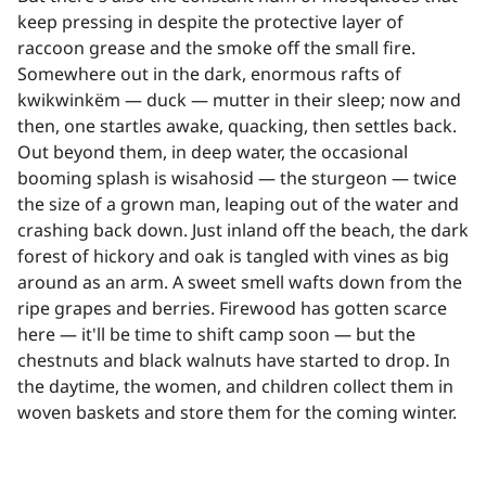
keep pressing in despite the protective layer of
raccoon grease and the smoke off the small fire.
Somewhere out in the dark, enormous rafts of
kwikwinkëm — duck — mutter in their sleep; now and
then, one startles awake, quacking, then settles back.
Out beyond them, in deep water, the occasional
booming splash is wisahosid — the sturgeon — twice
the size of a grown man, leaping out of the water and
crashing back down. Just inland off the beach, the dark
forest of hickory and oak is tangled with vines as big
around as an arm. A sweet smell wafts down from the
ripe grapes and berries. Firewood has gotten scarce
here — it'll be time to shift camp soon — but the
chestnuts and black walnuts have started to drop. In
the daytime, the women, and children collect them in
woven baskets and store them for the coming winter.​​​​‌ ‍ ​‍​‍‌‍ ‌ ​‍‌‍‍‌‌‍‌ ‌‍‍‌‌‍ ‍​‍​‍​ ‍‍​‍​‍‌ ​ ‌‍​‌‌‍ ‍‌‍‍‌‌ ‌​‌ ‍‌​‍ ‍‌‍‍‌‌‍ ​‍​‍​‍ ​​‍​‍‌‍‍​‌ ​‍‌‍‌‌‌‍‌‍​‍​‍​ ‍‍​‍​‍‌‍‍​‌ ‌​‌ ‌​‌ ​​‌ ​ ​ ‍‍​‍ ​‍ ‌‍​ ‌‍ ‌‌ ​ ​‍ ‍‌‍ ‌‌‍​‌‌‍‍‌‌‍ ‍​‍ ‍​ ​‍​ ​​​ ​‍​ ‌​‌ ​‍‌‍‌‌‌‍‌​‌‍‌‌‌ ​ ‌‍‍‌‌‍‌ ‌‍ ‍​‍ ‍‌ ​‍‌‍‍‌‌ ‌‍‌‍‌‌‌ ​‍‌‍‍ ‌‍‌‌‌‍‌‌‌ ​​‌‍‌‌‌ ​‍​‍ ‍‌‍ ‌ ​‍‌‍‌ ​‍ ‌‍‍‌‌‍ ‍‌ ‌​‌‍‌‌‌‍ ‍‌ ‌​​‍ ‌‍‌‌‌‍‌​‌‍‍‌‌ ‌​​‍ ‌‍ ‌‌‍ ‌‍‌​‌‍‌‌​ ‌‌ ​​‌ ​‍‌‍‌‌‌ ​ ‌‍‌‌‌‍ ‍‌ ‌​‌‍​‌‌ ‌​‌‍‍‌‌‍ ‌‍ ‍​ ‍ ‌‍‍‌‌‍‌​​ ‌‌‍‍​‌‍‍‌‌ ​ ‌ ‌​‌‍ ‌ ​‍‌ ‍‌‌​ ‌‍‌‍‌‌‌​‌‍‍​‌‍‌‌‌​‍​‌ ‌‌‌‍‌​‌ ​ ‌‍ ‌‍ ‍‌‌​‍‌‍‍‌‌ ‌‍‌‍‌‌‌ ​‍​ ‍ ‌ ‌​‌ ‍‌‌ ​​‌‍‌‌​ ‌‌‍‍​‌ ‌‌‌‍‌​‌ ​ ‌‍ ‌‍ ‍‌‌ ‌ ​​‌‍​‌‌‍‌ ‌‍‌‌​ ‍ ‌ ​​‌‍​‌‌ ‌​‌‍‍​​ ‌‌‍​ ‌‍ ‌‍ ‍‌ ‌​‌‍‌‌‌‍ ‍‌ ‌​​‍‌‌​ ‌‌‌​​‍‌‌ ‌‍‍ ‌‍‌‌‌ ‍‌​‍‌‌​ ​ ‌​‌​​‍‌‌​ ​ ‌​‌​​‍‌‌​ ​‍​ ​‍‌‍​ ‌‍​‍​ ​‌​ ‍​​ ​‌‌‍​ ​ ​‍‌‍​ ​ ‍‌​ ​ ​ ‌‌​ ‌​​‍‌‌​ ​‍​ ​‍​‍‌‌​ ‌‌‌​‌​​‍ ‍‌‍‌​‌‍‌‌‌ ​ ‌‍​ ‌ ​‍‌‍‍‌‌ ​​‌ ‌​‌‍‍‌‌‍ ‌‍ ‍​ ‌‍​‍‌‍​‌‌ ​ ‌‍‌‌‌‌‌‌‌ ​‍‌‍ ​​ ‌‌‍‍​‌ ‌​‌ ‌​‌ ​​‌ ​ ​‍‌‌​ ​ ‌​​‌​‍‌‌​ ​‍‌​‌‍​‍‌‌​ ​‍‌​‌‍‌‍​ ‌‍ ‌‌ ​ ​‍ ‍‌‍ ‌‌‍​‌‌‍‍‌‌‍ ‍​‍ ‍​ ​‍​ ​​​ ​‍​ ‌​‌ ​‍‌‍‌‌‌‍‌​‌‍‌‌‌ ​ ‌‍‍‌‌‍‌ ‌‍ ‍​‍ ‍‌ ​‍‌‍‍‌‌ ‌‍‌‍‌‌‌ ​‍‌‍‍ ‌‍‌‌‌‍‌‌‌ ​​‌‍‌‌‌ ​‍​‍ ‍‌‍ ‌ ​‍‌‍‌ ​‍‌‍‌‍‍‌‌‍‌​​ ‌‌‍‍​‌‍‍‌‌ ​ ‌ ‌​‌‍ ‌ ​‍‌ ‍‌‌​ ‌‍‌‍‌‌‌​‌‍‍​‌‍‌‌‌​‍​‌ ‌‌‌‍‌​‌ ​ ‌‍ ‌‍ ‍‌‌​‍‌‍‍‌‌ ‌‍‌‍‌‌‌ ​‍​‍‌‍‌ ‌​‌ ‍‌‌ ​​‌‍‌‌​ ‌‌‍‍​‌ ‌‌‌‍‌​‌ ​ ‌‍ ‌‍ ‍‌‌ ‌ ​​‌‍​‌‌‍‌ ‌‍‌‌​‍‌‍‌ ​​‌‍​‌‌ ‌​‌‍‍​​ ‌‌‍​ ‌‍ ‌‍ ‍‌ ‌​‌‍‌‌‌‍ ‍‌ ‌​​‍‌‌​ ‌‌‌​​‍‌‌ ‌‍‍ ‌‍‌‌‌ ‍‌​‍‌‌​ ​ ‌​‌​​‍‌‌​ ​ ‌​‌​​‍‌‌​ ​‍​ ​‍‌‍​ ‌‍​‍​ ​‌​ ‍​​ ​‌‌‍​ ​ ​‍‌‍​ ​ ‍‌​ ​ ​ ‌‌​ ‌​​‍‌‌​ ​‍​ ​‍​‍‌‌​ ‌‌‌​‌​​‍ ‍‌‍‌​‌‍‌‌‌ ​ ‌‍​ ‌ ​‍‌‍‍‌‌ ​​‌ ‌​‌‍‍‌‌‍ ‌‍ ‍​‍‌‍‌ ​​‌‍‌‌‌ ​‍‌ ​ ‌ ​​‌‍‌‌‌‍​ ‌ ‌​‌‍‍‌‌ ‌‍‌‍‌‌​ ‌‌ ​​‌ ‌‌‌‍​‍‌‍ ​‌‍‍‌‌ ​ ‌‍‍​‌‍‌‌‌‍‌​​‍​‍‌ ‌