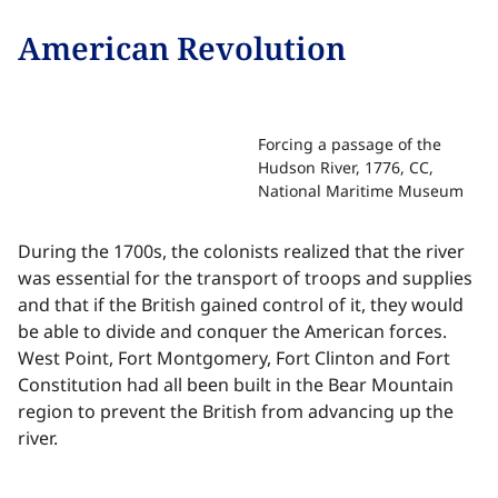
American Revolution​​​​‌ ‍ ​‍​‍‌‍ ‌ ​‍‌‍‍‌‌‍‌ ‌‍‍‌‌‍ ‍​‍​‍​ ‍‍​‍​‍‌ ​ ‌‍​‌‌‍ ‍‌‍‍‌‌ ‌​‌ ‍‌​‍ ‍‌‍‍‌‌‍ ​‍​‍​‍ ​​‍​‍‌‍‍​‌ ​‍‌‍‌‌‌‍‌‍​‍​‍​ ‍‍​‍​‍‌‍‍​‌ ‌​‌ ‌​‌ ​​‌ ​ ​ ‍‍​‍ ​‍ ‌‍​ ‌‍ ‌‌ ​ ​‍ ‍‌‍ ‌‌‍​‌‌‍‍‌‌‍ ‍​‍ ‍​ ​‍​ ​​​ ​‍​ ‌​‌ ​‍‌‍‌‌‌‍‌​‌‍‌‌‌ ​ ‌‍‍‌‌‍‌ ‌‍ ‍​‍ ‍‌ ​‍‌‍‍‌‌ ‌‍‌‍‌‌‌ ​‍‌‍‍ ‌‍‌‌‌‍‌‌‌ ​​‌‍‌‌‌ ​‍​‍ ‍‌‍ ‌ ​‍‌‍‌ ​‍ ‌‍‍‌‌‍ ‍‌ ‌​‌‍‌‌‌‍ ‍‌ ‌​​‍ ‌‍‌‌‌‍‌​‌‍‍‌‌ ‌​​‍ ‌‍ ‌‌‍ ‌‍‌​‌‍‌‌​ ‌‌ ​​‌ ​‍‌‍‌‌‌ ​ ‌‍‌‌‌‍ ‍‌ ‌​‌‍​‌‌ ‌​‌‍‍‌‌‍ ‌‍ ‍​ ‍ ‌‍‍‌‌‍‌​​ ‌‌‍‍​‌‍‍‌‌ ​ ‌ ‌​‌‍ ‌ ​‍‌ ‍‌‌​ ‌‍‌‍‌‌‌​‌‍‍​‌‍‌‌‌​‍​‌ ‌‌‌‍‌​‌ ​ ‌‍ ‌‍ ‍‌‌​‍‌‍‍‌‌ ‌‍‌‍‌‌‌ ​‍​ ‍ ‌ ‌​‌ ‍‌‌ ​​‌‍‌‌​ ‌‌‍‍​‌ ‌‌‌‍‌​‌ ​ ‌‍ ‌‍ ‍‌‌ ‌ ​​‌‍​‌‌‍‌ ‌‍‌‌​ ‍ ‌ ​​‌‍​‌‌ ‌​‌‍‍​​ ‌‌‍​ ‌‍ ‌‍ ‍‌ ‌​‌‍‌‌‌‍ ‍‌ ‌​​‍‌‌​ ‌‌‌​​‍‌‌ ‌‍‍ ‌‍‌‌‌ ‍‌​‍‌‌​ ​ ‌​‌​​‍‌‌​ ​ ‌​‌​​‍‌‌​ ​‍​ ​‍‌‍​ ​ ​​‌‍​‌​ ‌‍‌‍​‍​ ‌‌‌‍‌​​ ​ ​ ‌​‌‍‌‌‌‍​‍‌‍‌‍​‍‌‌​ ​‍​ ​‍​‍‌‌​ ‌‌‌​‌​​‍ ‍‌‍​ ‌‍‍​‌‍‍‌‌‍ ​‌‍‌​‌ ​‍‌‍‌‌‌‍ ‍​‍‌‌​ ‌‌‌​​‍‌‌ ‌‍‍ ‌‍‌‌‌ ‍‌​‍‌‌​ ​ ‌​‌​​‍‌‌​ ​ ‌​‌​​‍‌‌​ ​‍​ ​‍​ ​​‌‍​‌‌‍​‍‌‍​ ‌‍​‍‌‍​ ​ ​ ‌‍​‌​ ‌‌​ ‌​​ ‌‍​ ‍‌​ ​​​‍‌‌​ ​‍​ ​‍​‍‌‌​ ‌‌‌​‌​​‍ ‍‌ ‌​‌‍‌‌‌ ‍​‌ ‌​​ ‌‍​‍‌‍​‌‌ ​ ‌‍‌‌‌‌‌‌‌ ​‍‌‍ ​​ ‌‌‍‍​‌ ‌​‌ ‌​‌ ​​‌ ​ ​‍‌‌​ ​ ‌​​‌​‍‌‌​ ​‍‌​‌‍​‍‌‌​ ​‍‌​‌‍‌‍​ ‌‍ ‌‌ ​ ​‍ ‍‌‍ ‌‌‍​‌‌‍‍‌‌‍ ‍​‍ ‍​ ​‍​ ​​​ ​‍​ ‌​‌ ​‍‌‍‌‌‌‍‌​‌‍‌‌‌ ​ ‌‍‍‌‌‍‌ ‌‍ ‍​‍ ‍‌ ​‍‌‍‍‌‌ ‌‍‌‍‌‌‌ ​‍‌‍‍ ‌‍‌‌‌‍‌‌‌ ​​‌‍‌‌‌ ​‍​‍ ‍‌‍ ‌ ​‍‌‍‌ ​‍‌‍‌‍‍‌‌‍‌​​ ‌‌‍‍​‌‍‍‌‌ ​ ‌ ‌​‌‍ ‌ ​‍‌ ‍‌‌​ ‌‍‌‍‌‌‌​‌‍‍​‌‍‌‌‌​‍​‌ ‌‌‌‍‌​‌ ​ ‌‍ ‌‍ ‍‌‌​‍‌‍‍‌‌ ‌‍‌‍‌‌‌ ​‍​‍‌‍‌ ‌​‌ ‍‌‌ ​​‌‍‌‌​ ‌‌‍‍​‌ ‌‌‌‍‌​‌ ​ ‌‍ ‌‍ ‍‌‌ ‌ ​​‌‍​‌‌‍‌ ‌‍‌‌​‍‌‍‌ ​​‌‍​‌‌ ‌​‌‍‍​​ ‌‌‍​ ‌‍ ‌‍ ‍‌ ‌​‌‍‌‌‌‍ ‍‌ ‌​​‍‌‌​ ‌‌‌​​‍‌‌ ‌‍‍ ‌‍‌‌‌ ‍‌​‍‌‌​ ​ ‌​‌​​‍‌‌​ ​ ‌​‌​​‍‌‌​ ​‍​ ​‍‌‍​ ​ ​​‌‍​‌​ ‌‍‌‍​‍​ ‌‌‌‍‌​​ ​ ​ ‌​‌‍‌‌‌‍​‍‌‍‌‍​‍‌‌​ ​‍​ ​‍​‍‌‌​ ‌‌‌​‌​​‍ ‍‌‍​ ‌‍‍​‌‍‍‌‌‍ ​‌‍‌​‌ ​‍‌‍‌‌‌‍ ‍​‍‌‌​ ‌‌‌​​‍‌‌ ‌‍‍ ‌‍‌‌‌ ‍‌​‍‌‌​ ​ ‌​‌​​‍‌‌​ ​ ‌​‌​​‍‌‌​ ​‍​ ​‍​ ​​‌‍​‌‌‍​‍‌‍​ ‌‍​‍‌‍​ ​ ​ ‌‍​‌​ ‌‌​ ‌​​ ‌‍​ ‍‌​ ​​​‍‌‌​ ​‍​ ​‍​‍‌‌​ ‌‌‌​‌​​‍ ‍‌ ‌​‌‍‌‌‌ ‍​‌ ‌​​‍‌‍‌ ​​‌‍‌‌‌ ​‍‌ ​ ‌ ​​‌‍‌‌‌‍​ ‌ ‌​‌‍‍‌‌ ‌‍‌‍‌‌​ ‌‌ ​​‌ ‌‌‌‍​‍‌‍ ​‌‍‍‌‌ ​ ‌‍‍​‌‍‌‌‌‍‌​​‍​‍‌ ‌
Forcing a passage of the
Hudson River, 1776, CC,
National Maritime Museum​​​​‌ ‍ ​‍​‍‌‍ ‌ ​‍‌‍‍‌‌‍‌ ‌‍‍‌‌‍ ‍​‍​‍​ ‍‍​‍​‍‌ ​ ‌‍​‌‌‍ ‍‌‍‍‌‌ ‌​‌ ‍‌​‍ ‍‌‍‍‌‌‍ ​‍​‍​‍ ​​‍​‍‌‍‍​‌ ​‍‌‍‌‌‌‍‌‍​‍​‍​ ‍‍​‍​‍‌‍‍​‌ ‌​‌ ‌​‌ ​​‌ ​ ​ ‍‍​‍ ​‍ ‌‍​ ‌‍ ‌‌ ​ ​‍ ‍‌‍ ‌‌‍​‌‌‍‍‌‌‍ ‍​‍ ‍​ ​‍​ ​​​ ​‍​ ‌​‌ ​‍‌‍‌‌‌‍‌​‌‍‌‌‌ ​ ‌‍‍‌‌‍‌ ‌‍ ‍​‍ ‍‌ ​‍‌‍‍‌‌ ‌‍‌‍‌‌‌ ​‍‌‍‍ ‌‍‌‌‌‍‌‌‌ ​​‌‍‌‌‌ ​‍​‍ ‍‌‍ ‌ ​‍‌‍‌ ​‍ ‌‍‍‌‌‍ ‍‌ ‌​‌‍‌‌‌‍ ‍‌ ‌​​‍ ‌‍‌‌‌‍‌​‌‍‍‌‌ ‌​​‍ ‌‍ ‌‌‍ ‌‍‌​‌‍‌‌​ ‌‌ ​​‌ ​‍‌‍‌‌‌ ​ ‌‍‌‌‌‍ ‍‌ ‌​‌‍​‌‌ ‌​‌‍‍‌‌‍ ‌‍ ‍​ ‍ ‌‍‍‌‌‍‌​​ ‌‌‍‍​‌‍‍‌‌ ​ ‌ ‌​‌‍ ‌ ​‍‌ ‍‌‌​ ‌‍‌‍‌‌‌​‌‍‍​‌‍‌‌‌​‍​‌ ‌‌‌‍‌​‌ ​ ‌‍ ‌‍ ‍‌‌​‍‌‍‍‌‌ ‌‍‌‍‌‌‌ ​‍​ ‍ ‌ ‌​‌ ‍‌‌ ​​‌‍‌‌​ ‌‌‍‍​‌ ‌‌‌‍‌​‌ ​ ‌‍ ‌‍ ‍‌‌ ‌ ​​‌‍​‌‌‍‌ ‌‍‌‌​ ‍ ‌ ​​‌‍​‌‌ ‌​‌‍‍​​ ‌‌‍​ ‌‍ ‌‍ ‍‌ ‌​‌‍‌‌‌‍ ‍‌ ‌​​‍‌‌​ ‌‌‌​​‍‌‌ ‌‍‍ ‌‍‌‌‌ ‍‌​‍‌‌​ ​ ‌​‌​​‍‌‌​ ​ ‌​‌​​‍‌‌​ ​‍​ ​‍​ ‍‌​ ‌‌‌‍‌‍​ ​​​ ‌‍​ ​‌​ ​‍​ ​‌​ ​‍​ ​‌​ ‌‌​ ‌​​‍‌‌​ ​‍​ ​‍​‍‌‌​ ‌‌‌​‌​​‍ ‍‌‍‍‌‌‍ ‌‌‍​‌‌‍‌ ‌‍‌‌‌ ​ ​‍‌‌​ ‌‌‌​​‍‌‌ ‌‍‍ ‌‍‌‌‌ ‍‌​‍‌‌​ ​ ‌​‌​​‍‌‌​ ​ ‌​‌​​‍‌‌​ ​‍​ ​‍‌‍​‌‌‍‌‍​ ​ ​ ​ ​ ‍​​ ‌‍​ ‍​​ ‌ ​ ‌ ​ ‍‌‌‍‌‍‌‍‌‌​‍‌‌​ ​‍​ ​‍​‍‌‌​ ‌‌‌​‌​​‍ ‍‌‍​ ‌‍​‌‌ ​​‌ ‌​‌‍‍‌‌‍ ‌‍ ‍​ ‌‍​‍‌‍​‌‌ ​ ‌‍‌‌‌‌‌‌‌ ​‍‌‍ ​​ ‌‌‍‍​‌ ‌​‌ ‌​‌ ​​‌ ​ ​‍‌‌​ ​ ‌​​‌​‍‌‌​ ​‍‌​‌‍​‍‌‌​ ​‍‌​‌‍‌‍​ ‌‍ ‌‌ ​ ​‍ ‍‌‍ ‌‌‍​‌‌‍‍‌‌‍ ‍​‍ ‍​ ​‍​ ​​​ ​‍​ ‌​‌ ​‍‌‍‌‌‌‍‌​‌‍‌‌‌ ​ ‌‍‍‌‌‍‌ ‌‍ ‍​‍ ‍‌ ​‍‌‍‍‌‌ ‌‍‌‍‌‌‌ ​‍‌‍‍ ‌‍‌‌‌‍‌‌‌ ​​‌‍‌‌‌ ​‍​‍ ‍‌‍ ‌ ​‍‌‍‌ ​‍‌‍‌‍‍‌‌‍‌​​ ‌‌‍‍​‌‍‍‌‌ ​ ‌ ‌​‌‍ ‌ ​‍‌ ‍‌‌​ ‌‍‌‍‌‌‌​‌‍‍​‌‍‌‌‌​‍​‌ ‌‌‌‍‌​‌ ​ ‌‍ ‌‍ ‍‌‌​‍‌‍‍‌‌ ‌‍‌‍‌‌‌ ​‍​‍‌‍‌ ‌​‌ ‍‌‌ ​​‌‍‌‌​ ‌‌‍‍​‌ ‌‌‌‍‌​‌ ​ ‌‍ ‌‍ ‍‌‌ ‌ ​​‌‍​‌‌‍‌ ‌‍‌‌​‍‌‍‌ ​​‌‍​‌‌ ‌​‌‍‍​​ ‌‌‍​ ‌‍ ‌‍ ‍‌ ‌​‌‍‌‌‌‍ ‍‌ ‌​​‍‌‌​ ‌‌‌​​‍‌‌ ‌‍‍ ‌‍‌‌‌ ‍‌​‍‌‌​ ​ ‌​‌​​‍‌‌​ ​ ‌​‌​​‍‌‌​ ​‍​ ​‍​ ‍‌​ ‌‌‌‍‌‍​ ​​​ ‌‍​ ​‌​ ​‍​ ​‌​ ​‍​ ​‌​ ‌‌​ ‌​​‍‌‌​ ​‍​ ​‍​‍‌‌​ ‌‌‌​‌​​‍ ‍‌‍‍‌‌‍ ‌‌‍​‌‌‍‌ ‌‍‌‌‌ ​ ​‍‌‌​ ‌‌‌​​‍‌‌ ‌‍‍ ‌‍‌‌‌ ‍‌​‍‌‌​ ​ ‌​‌​​‍‌‌​ ​ ‌​‌​​‍‌‌​ ​‍​ ​‍‌‍​‌‌‍‌‍​ ​ ​ ​ ​ ‍​​ ‌‍​ ‍​​ ‌ ​ ‌ ​ ‍‌‌‍‌‍‌‍‌‌​‍‌‌​ ​‍​ ​‍​‍‌‌​ ‌‌‌​‌​​‍ ‍‌‍​ ‌‍​‌‌ ​​‌ ‌​‌‍‍‌‌‍ ‌‍ ‍​‍‌‍‌ ​​‌‍‌‌‌ ​‍‌ ​ ‌ ​​‌‍‌‌‌‍​ ‌ ‌​‌‍‍‌‌ ‌‍‌‍‌‌​ ‌‌ ​​‌ ‌‌‌‍​‍‌‍ ​‌‍‍‌‌ ​ ‌‍‍​‌‍‌‌‌‍‌​​‍​‍‌ ‌
During the 1700s, the colonists realized that the river
was essential for the transport of troops and supplies
and that if the British gained control of it, they would
be able to divide and conquer the American forces.
West Point, Fort Montgomery, Fort Clinton and Fort
Constitution had all been built in the Bear Mountain
region to prevent the British from advancing up the
river.​​​​‌ ‍ ​‍​‍‌‍ ‌ ​‍‌‍‍‌‌‍‌ ‌‍‍‌‌‍ ‍​‍​‍​ ‍‍​‍​‍‌ ​ ‌‍​‌‌‍ ‍‌‍‍‌‌ ‌​‌ ‍‌​‍ ‍‌‍‍‌‌‍ ​‍​‍​‍ ​​‍​‍‌‍‍​‌ ​‍‌‍‌‌‌‍‌‍​‍​‍​ ‍‍​‍​‍‌‍‍​‌ ‌​‌ ‌​‌ ​​‌ ​ ​ ‍‍​‍ ​‍ ‌‍​ ‌‍ ‌‌ ​ ​‍ ‍‌‍ ‌‌‍​‌‌‍‍‌‌‍ ‍​‍ ‍​ ​‍​ ​​​ ​‍​ ‌​‌ ​‍‌‍‌‌‌‍‌​‌‍‌‌‌ ​ ‌‍‍‌‌‍‌ ‌‍ ‍​‍ ‍‌ ​‍‌‍‍‌‌ ‌‍‌‍‌‌‌ ​‍‌‍‍ ‌‍‌‌‌‍‌‌‌ ​​‌‍‌‌‌ ​‍​‍ ‍‌‍ ‌ ​‍‌‍‌ ​‍ ‌‍‍‌‌‍ ‍‌ ‌​‌‍‌‌‌‍ ‍‌ ‌​​‍ ‌‍‌‌‌‍‌​‌‍‍‌‌ ‌​​‍ ‌‍ ‌‌‍ ‌‍‌​‌‍‌‌​ ‌‌ ​​‌ ​‍‌‍‌‌‌ ​ ‌‍‌‌‌‍ ‍‌ ‌​‌‍​‌‌ ‌​‌‍‍‌‌‍ ‌‍ ‍​ ‍ ‌‍‍‌‌‍‌​​ ‌‌‍‍​‌‍‍‌‌ ​ ‌ ‌​‌‍ ‌ ​‍‌ ‍‌‌​ ‌‍‌‍‌‌‌​‌‍‍​‌‍‌‌‌​‍​‌ ‌‌‌‍‌​‌ ​ ‌‍ ‌‍ ‍‌‌​‍‌‍‍‌‌ ‌‍‌‍‌‌‌ ​‍​ ‍ ‌ ‌​‌ ‍‌‌ ​​‌‍‌‌​ ‌‌‍‍​‌ ‌‌‌‍‌​‌ ​ ‌‍ ‌‍ ‍‌‌ ‌ ​​‌‍​‌‌‍‌ ‌‍‌‌​ ‍ ‌ ​​‌‍​‌‌ ‌​‌‍‍​​ ‌‌‍​ ‌‍ ‌‍ ‍‌ ‌​‌‍‌‌‌‍ ‍‌ ‌​​‍‌‌​ ‌‌‌​​‍‌‌ ‌‍‍ ‌‍‌‌‌ ‍‌​‍‌‌​ ​ ‌​‌​​‍‌‌​ ​ ‌​‌​​‍‌‌​ ​‍​ ​‍​ ‌ ‌‍‌​​ ​ ‌‍‌‌​ ‍​​ ‍‌‌‍​‍‌‍‌‌​ ‌‌‌‍​‌​ ‌‍‌‍​‍​‍‌‌​ ​‍​ ​‍​‍‌‌​ ‌‌‌​‌​​‍ ‍‌‍​ ‌‍‍​‌‍‍‌‌‍ ​‌‍‌​‌ ​‍‌‍‌‌‌‍ ‍​‍‌‌​ ‌‌‌​​‍‌‌ ‌‍‍ ‌‍‌‌‌ ‍‌​‍‌‌​ ​ ‌​‌​​‍‌‌​ ​ ‌​‌​​‍‌‌​ ​‍​ ​‍‌‍​‍‌‍‌‌‌‍‌‍‌‍‌‍​ ‍​​ ‌​​ ​‌​ ‌ ​ ​ ​ ‍‌‌‍‌​‌‍​ ​ ​​​‍‌‌​ ​‍​ ​‍​‍‌‌​ ‌‌‌​‌​​‍ ‍‌ ‌​‌‍‌‌‌ ‍​‌ ‌​​ ‌‍​‍‌‍​‌‌ ​ ‌‍‌‌‌‌‌‌‌ ​‍‌‍ ​​ ‌‌‍‍​‌ ‌​‌ ‌​‌ ​​‌ ​ ​‍‌‌​ ​ ‌​​‌​‍‌‌​ ​‍‌​‌‍​‍‌‌​ ​‍‌​‌‍‌‍​ ‌‍ ‌‌ ​ ​‍ ‍‌‍ ‌‌‍​‌‌‍‍‌‌‍ ‍​‍ ‍​ ​‍​ ​​​ ​‍​ ‌​‌ ​‍‌‍‌‌‌‍‌​‌‍‌‌‌ ​ ‌‍‍‌‌‍‌ ‌‍ ‍​‍ ‍‌ ​‍‌‍‍‌‌ ‌‍‌‍‌‌‌ ​‍‌‍‍ ‌‍‌‌‌‍‌‌‌ ​​‌‍‌‌‌ ​‍​‍ ‍‌‍ ‌ ​‍‌‍‌ ​‍‌‍‌‍‍‌‌‍‌​​ ‌‌‍‍​‌‍‍‌‌ ​ ‌ ‌​‌‍ ‌ ​‍‌ ‍‌‌​ ‌‍‌‍‌‌‌​‌‍‍​‌‍‌‌‌​‍​‌ ‌‌‌‍‌​‌ ​ ‌‍ ‌‍ ‍‌‌​‍‌‍‍‌‌ ‌‍‌‍‌‌‌ ​‍​‍‌‍‌ ‌​‌ ‍‌‌ ​​‌‍‌‌​ ‌‌‍‍​‌ ‌‌‌‍‌​‌ ​ ‌‍ ‌‍ ‍‌‌ ‌ ​​‌‍​‌‌‍‌ ‌‍‌‌​‍‌‍‌ ​​‌‍​‌‌ ‌​‌‍‍​​ ‌‌‍​ ‌‍ ‌‍ ‍‌ ‌​‌‍‌‌‌‍ ‍‌ ‌​​‍‌‌​ ‌‌‌​​‍‌‌ ‌‍‍ ‌‍‌‌‌ ‍‌​‍‌‌​ ​ ‌​‌​​‍‌‌​ ​ ‌​‌​​‍‌‌​ ​‍​ ​‍​ ‌ ‌‍‌​​ ​ ‌‍‌‌​ ‍​​ ‍‌‌‍​‍‌‍‌‌​ ‌‌‌‍​‌​ ‌‍‌‍​‍​‍‌‌​ ​‍​ ​‍​‍‌‌​ ‌‌‌​‌​​‍ ‍‌‍​ ‌‍‍​‌‍‍‌‌‍ ​‌‍‌​‌ ​‍‌‍‌‌‌‍ ‍​‍‌‌​ ‌‌‌​​‍‌‌ ‌‍‍ ‌‍‌‌‌ ‍‌​‍‌‌​ ​ ‌​‌​​‍‌‌​ ​ ‌​‌​​‍‌‌​ ​‍​ ​‍‌‍​‍‌‍‌‌‌‍‌‍‌‍‌‍​ ‍​​ ‌​​ ​‌​ ‌ ​ ​ ​ ‍‌‌‍‌​‌‍​ ​ ​​​‍‌‌​ ​‍​ ​‍​‍‌‌​ ‌‌‌​‌​​‍ ‍‌ ‌​‌‍‌‌‌ ‍​‌ ‌​​‍‌‍‌ ​​‌‍‌‌‌ ​‍‌ ​ ‌ ​​‌‍‌‌‌‍​ ‌ ‌​‌‍‍‌‌ ‌‍‌‍‌‌​ ‌‌ ​​‌ ‌‌‌‍​‍‌‍ ​‌‍‍‌‌ ​ ‌‍‍​‌‍‌‌‌‍‌​​‍​‍‌ ‌