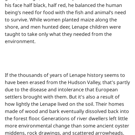
his face half black, half red, he balanced the human
being‘s need for food with the fish and animal‘s need
to survive. While women planted maize along the
shore, and men hunted deer, Lenape children were
taught to take only what they needed from the
environment.​​​​‌ ‍ ​‍​‍‌‍ ‌ ​‍‌‍‍‌‌‍‌ ‌‍‍‌‌‍ ‍​‍​‍​ ‍‍​‍​‍‌ ​ ‌‍​‌‌‍ ‍‌‍‍‌‌ ‌​‌ ‍‌​‍ ‍‌‍‍‌‌‍ ​‍​‍​‍ ​​‍​‍‌‍‍​‌ ​‍‌‍‌‌‌‍‌‍​‍​‍​ ‍‍​‍​‍‌‍‍​‌ ‌​‌ ‌​‌ ​​‌ ​ ​ ‍‍​‍ ​‍ ‌‍​ ‌‍ ‌‌ ​ ​‍ ‍‌‍ ‌‌‍​‌‌‍‍‌‌‍ ‍​‍ ‍​ ​‍​ ​​​ ​‍​ ‌​‌ ​‍‌‍‌‌‌‍‌​‌‍‌‌‌ ​ ‌‍‍‌‌‍‌ ‌‍ ‍​‍ ‍‌ ​‍‌‍‍‌‌ ‌‍‌‍‌‌‌ ​‍‌‍‍ ‌‍‌‌‌‍‌‌‌ ​​‌‍‌‌‌ ​‍​‍ ‍‌‍ ‌ ​‍‌‍‌ ​‍ ‌‍‍‌‌‍ ‍‌ ‌​‌‍‌‌‌‍ ‍‌ ‌​​‍ ‌‍‌‌‌‍‌​‌‍‍‌‌ ‌​​‍ ‌‍ ‌‌‍ ‌‍‌​‌‍‌‌​ ‌‌ ​​‌ ​‍‌‍‌‌‌ ​ ‌‍‌‌‌‍ ‍‌ ‌​‌‍​‌‌ ‌​‌‍‍‌‌‍ ‌‍ ‍​ ‍ ‌‍‍‌‌‍‌​​ ‌‌‍‍​‌‍‍‌‌ ​ ‌ ‌​‌‍ ‌ ​‍‌ ‍‌‌​ ‌‍‌‍‌‌‌​‌‍‍​‌‍‌‌‌​‍​‌ ‌‌‌‍‌​‌ ​ ‌‍ ‌‍ ‍‌‌​‍‌‍‍‌‌ ‌‍‌‍‌‌‌ ​‍​ ‍ ‌ ‌​‌ ‍‌‌ ​​‌‍‌‌​ ‌‌‍‍​‌ ‌‌‌‍‌​‌ ​ ‌‍ ‌‍ ‍‌‌ ‌ ​​‌‍​‌‌‍‌ ‌‍‌‌​ ‍ ‌ ​​‌‍​‌‌ ‌​‌‍‍​​ ‌‌‍​ ‌‍ ‌‍ ‍‌ ‌​‌‍‌‌‌‍ ‍‌ ‌​​‍‌‌​ ‌‌‌​​‍‌‌ ‌‍‍ ‌‍‌‌‌ ‍‌​‍‌‌​ ​ ‌​‌​​‍‌‌​ ​ ‌​‌​​‍‌‌​ ​‍​ ​‍​ ‌​​ ​ ‌‍​‌​ ​​​ ‌​‌‍​‍​ ‍​​ ​‍​ ‌‍​ ‍‌‌‍​‍​ ​‌​‍‌‌​ ​‍​ ​‍​‍‌‌​ ‌‌‌​‌​​‍ ‍‌‍​ ‌‍‍​‌‍‍‌‌‍ ​‌‍‌​‌ ​‍‌‍‌‌‌‍ ‍​‍‌‌​ ‌‌‌​​‍‌‌ ‌‍‍ ‌‍‌‌‌ ‍‌​‍‌‌​ ​ ‌​‌​​‍‌‌​ ​ ‌​‌​​‍‌‌​ ​‍​ ​‍​ ‌‍​ ‌‍​ ​ ‌‍‌​​ ​ ​ ​‌​ ​‍​ ‌‌​ ​​​ ‍​​ ‌‌​ ‌‌​ ​​​‍‌‌​ ​‍​ ​‍​‍‌‌​ ‌‌‌​‌​​‍ ‍‌ ‌​‌‍‌‌‌ ‍​‌ ‌​​ ‌‍​‍‌‍​‌‌ ​ ‌‍‌‌‌‌‌‌‌ ​‍‌‍ ​​ ‌‌‍‍​‌ ‌​‌ ‌​‌ ​​‌ ​ ​‍‌‌​ ​ ‌​​‌​‍‌‌​ ​‍‌​‌‍​‍‌‌​ ​‍‌​‌‍‌‍​ ‌‍ ‌‌ ​ ​‍ ‍‌‍ ‌‌‍​‌‌‍‍‌‌‍ ‍​‍ ‍​ ​‍​ ​​​ ​‍​ ‌​‌ ​‍‌‍‌‌‌‍‌​‌‍‌‌‌ ​ ‌‍‍‌‌‍‌ ‌‍ ‍​‍ ‍‌ ​‍‌‍‍‌‌ ‌‍‌‍‌‌‌ ​‍‌‍‍ ‌‍‌‌‌‍‌‌‌ ​​‌‍‌‌‌ ​‍​‍ ‍‌‍ ‌ ​‍‌‍‌ ​‍‌‍‌‍‍‌‌‍‌​​ ‌‌‍‍​‌‍‍‌‌ ​ ‌ ‌​‌‍ ‌ ​‍‌ ‍‌‌​ ‌‍‌‍‌‌‌​‌‍‍​‌‍‌‌‌​‍​‌ ‌‌‌‍‌​‌ ​ ‌‍ ‌‍ ‍‌‌​‍‌‍‍‌‌ ‌‍‌‍‌‌‌ ​‍​‍‌‍‌ ‌​‌ ‍‌‌ ​​‌‍‌‌​ ‌‌‍‍​‌ ‌‌‌‍‌​‌ ​ ‌‍ ‌‍ ‍‌‌ ‌ ​​‌‍​‌‌‍‌ ‌‍‌‌​‍‌‍‌ ​​‌‍​‌‌ ‌​‌‍‍​​ ‌‌‍​ ‌‍ ‌‍ ‍‌ ‌​‌‍‌‌‌‍ ‍‌ ‌​​‍‌‌​ ‌‌‌​​‍‌‌ ‌‍‍ ‌‍‌‌‌ ‍‌​‍‌‌​ ​ ‌​‌​​‍‌‌​ ​ ‌​‌​​‍‌‌​ ​‍​ ​‍​ ‌​​ ​ ‌‍​‌​ ​​​ ‌​‌‍​‍​ ‍​​ ​‍​ ‌‍​ ‍‌‌‍​‍​ ​‌​‍‌‌​ ​‍​ ​‍​‍‌‌​ ‌‌‌​‌​​‍ ‍‌‍​ ‌‍‍​‌‍‍‌‌‍ ​‌‍‌​‌ ​‍‌‍‌‌‌‍ ‍​‍‌‌​ ‌‌‌​​‍‌‌ ‌‍‍ ‌‍‌‌‌ ‍‌​‍‌‌​ ​ ‌​‌​​‍‌‌​ ​ ‌​‌​​‍‌‌​ ​‍​ ​‍​ ‌‍​ ‌‍​ ​ ‌‍‌​​ ​ ​ ​‌​ ​‍​ ‌‌​ ​​​ ‍​​ ‌‌​ ‌‌​ ​​​‍‌‌​ ​‍​ ​‍​‍‌‌​ ‌‌‌​‌​​‍ ‍‌ ‌​‌‍‌‌‌ ‍​‌ ‌​​‍‌‍‌ ​​‌‍‌‌‌ ​‍‌ ​ ‌ ​​‌‍‌‌‌‍​ ‌ ‌​‌‍‍‌‌ ‌‍‌‍‌‌​ ‌‌ ​​‌ ‌‌‌‍​‍‌‍ ​‌‍‍‌‌ ​ ‌‍‍​‌‍‌‌‌‍‌​​‍​‍‌ ‌
If the thousands of years of Lenape history seems to
have been erased from the Hudson Valley, that's partly
due to the disease and intolerance that European
settlers brought with them. But it's also a result of
how lightly the Lenape lived on the soil. Their homes
made of wood and bark eventually dissolved back into
the forest floor. Generations of river dwellers left little
more environmental change than some ancient oyster
middens, rock drawings, and scattered arrowheads.​​​​‌ ‍ ​‍​‍‌‍ ‌ ​‍‌‍‍‌‌‍‌ ‌‍‍‌‌‍ ‍​‍​‍​ ‍‍​‍​‍‌ ​ ‌‍​‌‌‍ ‍‌‍‍‌‌ ‌​‌ ‍‌​‍ ‍‌‍‍‌‌‍ ​‍​‍​‍ ​​‍​‍‌‍‍​‌ ​‍‌‍‌‌‌‍‌‍​‍​‍​ ‍‍​‍​‍‌‍‍​‌ ‌​‌ ‌​‌ ​​‌ ​ ​ ‍‍​‍ ​‍ ‌‍​ ‌‍ ‌‌ ​ ​‍ ‍‌‍ ‌‌‍​‌‌‍‍‌‌‍ ‍​‍ ‍​ ​‍​ ​​​ ​‍​ ‌​‌ ​‍‌‍‌‌‌‍‌​‌‍‌‌‌ ​ ‌‍‍‌‌‍‌ ‌‍ ‍​‍ ‍‌ ​‍‌‍‍‌‌ ‌‍‌‍‌‌‌ ​‍‌‍‍ ‌‍‌‌‌‍‌‌‌ ​​‌‍‌‌‌ ​‍​‍ ‍‌‍ ‌ ​‍‌‍‌ ​‍ ‌‍‍‌‌‍ ‍‌ ‌​‌‍‌‌‌‍ ‍‌ ‌​​‍ ‌‍‌‌‌‍‌​‌‍‍‌‌ ‌​​‍ ‌‍ ‌‌‍ ‌‍‌​‌‍‌‌​ ‌‌ ​​‌ ​‍‌‍‌‌‌ ​ ‌‍‌‌‌‍ ‍‌ ‌​‌‍​‌‌ ‌​‌‍‍‌‌‍ ‌‍ ‍​ ‍ ‌‍‍‌‌‍‌​​ ‌‌‍‍​‌‍‍‌‌ ​ ‌ ‌​‌‍ ‌ ​‍‌ ‍‌‌​ ‌‍‌‍‌‌‌​‌‍‍​‌‍‌‌‌​‍​‌ ‌‌‌‍‌​‌ ​ ‌‍ ‌‍ ‍‌‌​‍‌‍‍‌‌ ‌‍‌‍‌‌‌ ​‍​ ‍ ‌ ‌​‌ ‍‌‌ ​​‌‍‌‌​ ‌‌‍‍​‌ ‌‌‌‍‌​‌ ​ ‌‍ ‌‍ ‍‌‌ ‌ ​​‌‍​‌‌‍‌ ‌‍‌‌​ ‍ ‌ ​​‌‍​‌‌ ‌​‌‍‍​​ ‌‌‍​ ‌‍ ‌‍ ‍‌ ‌​‌‍‌‌‌‍ ‍‌ ‌​​‍‌‌​ ‌‌‌​​‍‌‌ ‌‍‍ ‌‍‌‌‌ ‍‌​‍‌‌​ ​ ‌​‌​​‍‌‌​ ​ ‌​‌​​‍‌‌​ ​‍​ ​‍​ ‍​‌‍‌‍​ ‌‍‌‍‌​​ ‌​‌‍​ ​ ‌​‌‍​ ​ ​ ​ ‌ ‌‍​‍‌‍​ ​‍‌‌​ ​‍​ ​‍​‍‌‌​ ‌‌‌​‌​​‍ ‍‌‍​ ‌‍‍​‌‍‍‌‌‍ ​‌‍‌​‌ ​‍‌‍‌‌‌‍ ‍​‍‌‌​ ‌‌‌​​‍‌‌ ‌‍‍ ‌‍‌‌‌ ‍‌​‍‌‌​ ​ ‌​‌​​‍‌‌​ ​ ‌​‌​​‍‌‌​ ​‍​ ​‍​ ‌ ​ ‍​​ ‍‌​ ​​​ ​ ‌‍​‍​ ​‍‌‍​‌​ ​​‌‍‌‍​ ‍​​ ‍​​ ​​​‍‌‌​ ​‍​ ​‍​‍‌‌​ ‌‌‌​‌​​‍ ‍‌ ‌​‌‍‌‌‌ ‍​‌ ‌​​ ‌‍​‍‌‍​‌‌ ​ ‌‍‌‌‌‌‌‌‌ ​‍‌‍ ​​ ‌‌‍‍​‌ ‌​‌ ‌​‌ ​​‌ ​ ​‍‌‌​ ​ ‌​​‌​‍‌‌​ ​‍‌​‌‍​‍‌‌​ ​‍‌​‌‍‌‍​ ‌‍ ‌‌ ​ ​‍ ‍‌‍ ‌‌‍​‌‌‍‍‌‌‍ ‍​‍ ‍​ ​‍​ ​​​ ​‍​ ‌​‌ ​‍‌‍‌‌‌‍‌​‌‍‌‌‌ ​ ‌‍‍‌‌‍‌ ‌‍ ‍​‍ ‍‌ ​‍‌‍‍‌‌ ‌‍‌‍‌‌‌ ​‍‌‍‍ ‌‍‌‌‌‍‌‌‌ ​​‌‍‌‌‌ ​‍​‍ ‍‌‍ ‌ ​‍‌‍‌ ​‍‌‍‌‍‍‌‌‍‌​​ ‌‌‍‍​‌‍‍‌‌ ​ ‌ ‌​‌‍ ‌ ​‍‌ ‍‌‌​ ‌‍‌‍‌‌‌​‌‍‍​‌‍‌‌‌​‍​‌ ‌‌‌‍‌​‌ ​ ‌‍ ‌‍ ‍‌‌​‍‌‍‍‌‌ ‌‍‌‍‌‌‌ ​‍​‍‌‍‌ ‌​‌ ‍‌‌ ​​‌‍‌‌​ ‌‌‍‍​‌ ‌‌‌‍‌​‌ ​ ‌‍ ‌‍ ‍‌‌ ‌ ​​‌‍​‌‌‍‌ ‌‍‌‌​‍‌‍‌ ​​‌‍​‌‌ ‌​‌‍‍​​ ‌‌‍​ ‌‍ ‌‍ ‍‌ ‌​‌‍‌‌‌‍ ‍‌ ‌​​‍‌‌​ ‌‌‌​​‍‌‌ ‌‍‍ ‌‍‌‌‌ ‍‌​‍‌‌​ ​ ‌​‌​​‍‌‌​ ​ ‌​‌​​‍‌‌​ ​‍​ ​‍​ ‍​‌‍‌‍​ ‌‍‌‍‌​​ ‌​‌‍​ ​ ‌​‌‍​ ​ ​ ​ ‌ ‌‍​‍‌‍​ ​‍‌‌​ ​‍​ ​‍​‍‌‌​ ‌‌‌​‌​​‍ ‍‌‍​ ‌‍‍​‌‍‍‌‌‍ ​‌‍‌​‌ ​‍‌‍‌‌‌‍ ‍​‍‌‌​ ‌‌‌​​‍‌‌ ‌‍‍ ‌‍‌‌‌ ‍‌​‍‌‌​ ​ ‌​‌​​‍‌‌​ ​ ‌​‌​​‍‌‌​ ​‍​ ​‍​ ‌ ​ ‍​​ ‍‌​ ​​​ ​ ‌‍​‍​ ​‍‌‍​‌​ ​​‌‍‌‍​ ‍​​ ‍​​ ​​​‍‌‌​ ​‍​ ​‍​‍‌‌​ ‌‌‌​‌​​‍ ‍‌ ‌​‌‍‌‌‌ ‍​‌ ‌​​‍‌‍‌ ​​‌‍‌‌‌ ​‍‌ ​ ‌ ​​‌‍‌‌‌‍​ ‌ ‌​‌‍‍‌‌ ‌‍‌‍‌‌​ ‌‌ ​​‌ ‌‌‌‍​‍‌‍ ​‌‍‍‌‌ ​ ‌‍‍​‌‍‌‌‌‍‌​​‍​‍‌ ‌