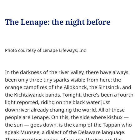
The Lenape: the night before​​​​‌ ‍ ​‍​‍‌‍ ‌ ​‍‌‍‍‌‌‍‌ ‌‍‍‌‌‍ ‍​‍​‍​ ‍‍​‍​‍‌ ​ ‌‍​‌‌‍ ‍‌‍‍‌‌ ‌​‌ ‍‌​‍ ‍‌‍‍‌‌‍ ​‍​‍​‍ ​​‍​‍‌‍‍​‌ ​‍‌‍‌‌‌‍‌‍​‍​‍​ ‍‍​‍​‍‌‍‍​‌ ‌​‌ ‌​‌ ​​‌ ​ ​ ‍‍​‍ ​‍ ‌‍​ ‌‍ ‌‌ ​ ​‍ ‍‌‍ ‌‌‍​‌‌‍‍‌‌‍ ‍​‍ ‍​ ​‍​ ​​​ ​‍​ ‌​‌ ​‍‌‍‌‌‌‍‌​‌‍‌‌‌ ​ ‌‍‍‌‌‍‌ ‌‍ ‍​‍ ‍‌ ​‍‌‍‍‌‌ ‌‍‌‍‌‌‌ ​‍‌‍‍ ‌‍‌‌‌‍‌‌‌ ​​‌‍‌‌‌ ​‍​‍ ‍‌‍ ‌ ​‍‌‍‌ ​‍ ‌‍‍‌‌‍ ‍‌ ‌​‌‍‌‌‌‍ ‍‌ ‌​​‍ ‌‍‌‌‌‍‌​‌‍‍‌‌ ‌​​‍ ‌‍ ‌‌‍ ‌‍‌​‌‍‌‌​ ‌‌ ​​‌ ​‍‌‍‌‌‌ ​ ‌‍‌‌‌‍ ‍‌ ‌​‌‍​‌‌ ‌​‌‍‍‌‌‍ ‌‍ ‍​ ‍ ‌‍‍‌‌‍‌​​ ‌‌‍‍​‌‍‍‌‌ ​ ‌ ‌​‌‍ ‌ ​‍‌ ‍‌‌​ ‌‍‌‍‌‌‌​‌‍‍​‌‍‌‌‌​‍​‌ ‌‌‌‍‌​‌ ​ ‌‍ ‌‍ ‍‌‌​‍‌‍‍‌‌ ‌‍‌‍‌‌‌ ​‍​ ‍ ‌ ‌​‌ ‍‌‌ ​​‌‍‌‌​ ‌‌‍‍​‌ ‌‌‌‍‌​‌ ​ ‌‍ ‌‍ ‍‌‌ ‌ ​​‌‍​‌‌‍‌ ‌‍‌‌​ ‍ ‌ ​​‌‍​‌‌ ‌​‌‍‍​​ ‌‌‍​ ‌‍ ‌‍ ‍‌ ‌​‌‍‌‌‌‍ ‍‌ ‌​​‍‌‌​ ‌‌‌​​‍‌‌ ‌‍‍ ‌‍‌‌‌ ‍‌​‍‌‌​ ​ ‌​‌​​‍‌‌​ ​ ‌​‌​​‍‌‌​ ​‍​ ​‍​ ‌​​ ‌‌​ ‌‌‌‍‌‌‌‍​ ‌‍‌‍​ ​ ‌‍​‌‌‍​ ‌‍​‌​ ‌‌​ ‍‌​‍‌‌​ ​‍​ ​‍​‍‌‌​ ‌‌‌​‌​​‍ ‍‌‍​ ‌‍‍​‌‍‍‌‌‍ ​‌‍‌​‌ ​‍‌‍‌‌‌‍ ‍​‍‌‌​ ‌‌‌​​‍‌‌ ‌‍‍ ‌‍‌‌‌ ‍‌​‍‌‌​ ​ ‌​‌​​‍‌‌​ ​ ‌​‌​​‍‌‌​ ​‍​ ​‍‌‍‌​​ ​​‌‍​‍​ ‌‌​ ‌‍​ ​​​ ‌ ​ ‌‍‌‍​ ​ ‌‍​ ​‌​ ‌‍​ ​​​‍‌‌​ ​‍​ ​‍​‍‌‌​ ‌‌‌​‌​​‍ ‍‌ ‌​‌‍‌‌‌ ‍​‌ ‌​​ ‌‍​‍‌‍​‌‌ ​ ‌‍‌‌‌‌‌‌‌ ​‍‌‍ ​​ ‌‌‍‍​‌ ‌​‌ ‌​‌ ​​‌ ​ ​‍‌‌​ ​ ‌​​‌​‍‌‌​ ​‍‌​‌‍​‍‌‌​ ​‍‌​‌‍‌‍​ ‌‍ ‌‌ ​ ​‍ ‍‌‍ ‌‌‍​‌‌‍‍‌‌‍ ‍​‍ ‍​ ​‍​ ​​​ ​‍​ ‌​‌ ​‍‌‍‌‌‌‍‌​‌‍‌‌‌ ​ ‌‍‍‌‌‍‌ ‌‍ ‍​‍ ‍‌ ​‍‌‍‍‌‌ ‌‍‌‍‌‌‌ ​‍‌‍‍ ‌‍‌‌‌‍‌‌‌ ​​‌‍‌‌‌ ​‍​‍ ‍‌‍ ‌ ​‍‌‍‌ ​‍‌‍‌‍‍‌‌‍‌​​ ‌‌‍‍​‌‍‍‌‌ ​ ‌ ‌​‌‍ ‌ ​‍‌ ‍‌‌​ ‌‍‌‍‌‌‌​‌‍‍​‌‍‌‌‌​‍​‌ ‌‌‌‍‌​‌ ​ ‌‍ ‌‍ ‍‌‌​‍‌‍‍‌‌ ‌‍‌‍‌‌‌ ​‍​‍‌‍‌ ‌​‌ ‍‌‌ ​​‌‍‌‌​ ‌‌‍‍​‌ ‌‌‌‍‌​‌ ​ ‌‍ ‌‍ ‍‌‌ ‌ ​​‌‍​‌‌‍‌ ‌‍‌‌​‍‌‍‌ ​​‌‍​‌‌ ‌​‌‍‍​​ ‌‌‍​ ‌‍ ‌‍ ‍‌ ‌​‌‍‌‌‌‍ ‍‌ ‌​​‍‌‌​ ‌‌‌​​‍‌‌ ‌‍‍ ‌‍‌‌‌ ‍‌​‍‌‌​ ​ ‌​‌​​‍‌‌​ ​ ‌​‌​​‍‌‌​ ​‍​ ​‍​ ‌​​ ‌‌​ ‌‌‌‍‌‌‌‍​ ‌‍‌‍​ ​ ‌‍​‌‌‍​ ‌‍​‌​ ‌‌​ ‍‌​‍‌‌​ ​‍​ ​‍​‍‌‌​ ‌‌‌​‌​​‍ ‍‌‍​ ‌‍‍​‌‍‍‌‌‍ ​‌‍‌​‌ ​‍‌‍‌‌‌‍ ‍​‍‌‌​ ‌‌‌​​‍‌‌ ‌‍‍ ‌‍‌‌‌ ‍‌​‍‌‌​ ​ ‌​‌​​‍‌‌​ ​ ‌​‌​​‍‌‌​ ​‍​ ​‍‌‍‌​​ ​​‌‍​‍​ ‌‌​ ‌‍​ ​​​ ‌ ​ ‌‍‌‍​ ​ ‌‍​ ​‌​ ‌‍​ ​​​‍‌‌​ ​‍​ ​‍​‍‌‌​ ‌‌‌​‌​​‍ ‍‌ ‌​‌‍‌‌‌ ‍​‌ ‌​​‍‌‍‌ ​​‌‍‌‌‌ ​‍‌ ​ ‌ ​​‌‍‌‌‌‍​ ‌ ‌​‌‍‍‌‌ ‌‍‌‍‌‌​ ‌‌ ​​‌ ‌‌‌‍​‍‌‍ ​‌‍‍‌‌ ​ ‌‍‍​‌‍‌‌‌‍‌​​‍​‍‌ ‌
Photo courtesy of Lenape Lifeways, Inc​​​​‌ ‍ ​‍​‍‌‍ ‌ ​‍‌‍‍‌‌‍‌ ‌‍‍‌‌‍ ‍​‍​‍​ ‍‍​‍​‍‌ ​ ‌‍​‌‌‍ ‍‌‍‍‌‌ ‌​‌ ‍‌​‍ ‍‌‍‍‌‌‍ ​‍​‍​‍ ​​‍​‍‌‍‍​‌ ​‍‌‍‌‌‌‍‌‍​‍​‍​ ‍‍​‍​‍‌‍‍​‌ ‌​‌ ‌​‌ ​​‌ ​ ​ ‍‍​‍ ​‍ ‌‍​ ‌‍ ‌‌ ​ ​‍ ‍‌‍ ‌‌‍​‌‌‍‍‌‌‍ ‍​‍ ‍​ ​‍​ ​​​ ​‍​ ‌​‌ ​‍‌‍‌‌‌‍‌​‌‍‌‌‌ ​ ‌‍‍‌‌‍‌ ‌‍ ‍​‍ ‍‌ ​‍‌‍‍‌‌ ‌‍‌‍‌‌‌ ​‍‌‍‍ ‌‍‌‌‌‍‌‌‌ ​​‌‍‌‌‌ ​‍​‍ ‍‌‍ ‌ ​‍‌‍‌ ​‍ ‌‍‍‌‌‍ ‍‌ ‌​‌‍‌‌‌‍ ‍‌ ‌​​‍ ‌‍‌‌‌‍‌​‌‍‍‌‌ ‌​​‍ ‌‍ ‌‌‍ ‌‍‌​‌‍‌‌​ ‌‌ ​​‌ ​‍‌‍‌‌‌ ​ ‌‍‌‌‌‍ ‍‌ ‌​‌‍​‌‌ ‌​‌‍‍‌‌‍ ‌‍ ‍​ ‍ ‌‍‍‌‌‍‌​​ ‌‌‍‍​‌‍‍‌‌ ​ ‌ ‌​‌‍ ‌ ​‍‌ ‍‌‌​ ‌‍‌‍‌‌‌​‌‍‍​‌‍‌‌‌​‍​‌ ‌‌‌‍‌​‌ ​ ‌‍ ‌‍ ‍‌‌​‍‌‍‍‌‌ ‌‍‌‍‌‌‌ ​‍​ ‍ ‌ ‌​‌ ‍‌‌ ​​‌‍‌‌​ ‌‌‍‍​‌ ‌‌‌‍‌​‌ ​ ‌‍ ‌‍ ‍‌‌ ‌ ​​‌‍​‌‌‍‌ ‌‍‌‌​ ‍ ‌ ​​‌‍​‌‌ ‌​‌‍‍​​ ‌‌‍​ ‌‍ ‌‍ ‍‌ ‌​‌‍‌‌‌‍ ‍‌ ‌​​‍‌‌​ ‌‌‌​​‍‌‌ ‌‍‍ ‌‍‌‌‌ ‍‌​‍‌‌​ ​ ‌​‌​​‍‌‌​ ​ ‌​‌​​‍‌‌​ ​‍​ ​‍​ ‌‌​ ‌‍​ ‍‌​ ‌​‌‍​ ‌‍‌‍​ ‌​‌‍​ ​ ​‍​ ‌​‌‍​‌​ ​‌​‍‌‌​ ​‍​ ​‍​‍‌‌​ ‌‌‌​‌​​‍ ‍‌‍‍‌‌‍ ‌‌‍​‌‌‍‌ ‌‍‌‌​‍ ‍‌‍​ ‌‍​‌‌ ​​‌ ‌​‌‍‍‌‌‍ ‌‍ ‍​ ‌‍​‍‌‍​‌‌ ​ ‌‍‌‌‌‌‌‌‌ ​‍‌‍ ​​ ‌‌‍‍​‌ ‌​‌ ‌​‌ ​​‌ ​ ​‍‌‌​ ​ ‌​​‌​‍‌‌​ ​‍‌​‌‍​‍‌‌​ ​‍‌​‌‍‌‍​ ‌‍ ‌‌ ​ ​‍ ‍‌‍ ‌‌‍​‌‌‍‍‌‌‍ ‍​‍ ‍​ ​‍​ ​​​ ​‍​ ‌​‌ ​‍‌‍‌‌‌‍‌​‌‍‌‌‌ ​ ‌‍‍‌‌‍‌ ‌‍ ‍​‍ ‍‌ ​‍‌‍‍‌‌ ‌‍‌‍‌‌‌ ​‍‌‍‍ ‌‍‌‌‌‍‌‌‌ ​​‌‍‌‌‌ ​‍​‍ ‍‌‍ ‌ ​‍‌‍‌ ​‍‌‍‌‍‍‌‌‍‌​​ ‌‌‍‍​‌‍‍‌‌ ​ ‌ ‌​‌‍ ‌ ​‍‌ ‍‌‌​ ‌‍‌‍‌‌‌​‌‍‍​‌‍‌‌‌​‍​‌ ‌‌‌‍‌​‌ ​ ‌‍ ‌‍ ‍‌‌​‍‌‍‍‌‌ ‌‍‌‍‌‌‌ ​‍​‍‌‍‌ ‌​‌ ‍‌‌ ​​‌‍‌‌​ ‌‌‍‍​‌ ‌‌‌‍‌​‌ ​ ‌‍ ‌‍ ‍‌‌ ‌ ​​‌‍​‌‌‍‌ ‌‍‌‌​‍‌‍‌ ​​‌‍​‌‌ ‌​‌‍‍​​ ‌‌‍​ ‌‍ ‌‍ ‍‌ ‌​‌‍‌‌‌‍ ‍‌ ‌​​‍‌‌​ ‌‌‌​​‍‌‌ ‌‍‍ ‌‍‌‌‌ ‍‌​‍‌‌​ ​ ‌​‌​​‍‌‌​ ​ ‌​‌​​‍‌‌​ ​‍​ ​‍​ ‌‌​ ‌‍​ ‍‌​ ‌​‌‍​ ‌‍‌‍​ ‌​‌‍​ ​ ​‍​ ‌​‌‍​‌​ ​‌​‍‌‌​ ​‍​ ​‍​‍‌‌​ ‌‌‌​‌​​‍ ‍‌‍‍‌‌‍ ‌‌‍​‌‌‍‌ ‌‍‌‌​‍ ‍‌‍​ ‌‍​‌‌ ​​‌ ‌​‌‍‍‌‌‍ ‌‍ ‍​‍‌‍‌ ​​‌‍‌‌‌ ​‍‌ ​ ‌ ​​‌‍‌‌‌‍​ ‌ ‌​‌‍‍‌‌ ‌‍‌‍‌‌​ ‌‌ ​​‌ ‌‌‌‍​‍‌‍ ​‌‍‍‌‌ ​ ‌‍‍​‌‍‌‌‌‍‌​​‍​‍‌ ‌
In the darkness of the river valley, there have always
been only three tiny sparks visible from here: the
orange campfires of the Alipkonck, the Sintsinck, and
the Kichtawanck bands. Tonight, there's been a fourth
light reported, riding on the black water just
downriver, already changing the world. All of these
people are Lënape. On this, the side where kishux —
the sun — goes down, is the camp of the Tappan who
speak Munsee, a dialect of the Delaware language.
There are other bands, of course. Upriver are the