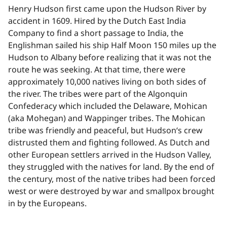
Henry Hudson first came upon the Hudson River by
accident in 1609. Hired by the Dutch East India
Company to find a short passage to India, the
Englishman sailed his ship Half Moon 150 miles up the
Hudson to Albany before realizing that it was not the
route he was seeking. At that time, there were
approximately 10,000 natives living on both sides of
the river. The tribes were part of the Algonquin
Confederacy which included the Delaware, Mohican
(aka Mohegan) and Wappinger tribes. The Mohican
tribe was friendly and peaceful, but Hudson‘s crew
distrusted them and fighting followed. As Dutch and
other European settlers arrived in the Hudson Valley,
they struggled with the natives for land. By the end of
the century, most of the native tribes had been forced
west or were destroyed by war and smallpox brought
in by the Europeans.​​​​‌ ‍ ​‍​‍‌‍ ‌ ​‍‌‍‍‌‌‍‌ ‌‍‍‌‌‍ ‍​‍​‍​ ‍‍​‍​‍‌ ​ ‌‍​‌‌‍ ‍‌‍‍‌‌ ‌​‌ ‍‌​‍ ‍‌‍‍‌‌‍ ​‍​‍​‍ ​​‍​‍‌‍‍​‌ ​‍‌‍‌‌‌‍‌‍​‍​‍​ ‍‍​‍​‍‌‍‍​‌ ‌​‌ ‌​‌ ​​‌ ​ ​ ‍‍​‍ ​‍ ‌‍​ ‌‍ ‌‌ ​ ​‍ ‍‌‍ ‌‌‍​‌‌‍‍‌‌‍ ‍​‍ ‍​ ​‍​ ​​​ ​‍​ ‌​‌ ​‍‌‍‌‌‌‍‌​‌‍‌‌‌ ​ ‌‍‍‌‌‍‌ ‌‍ ‍​‍ ‍‌ ​‍‌‍‍‌‌ ‌‍‌‍‌‌‌ ​‍‌‍‍ ‌‍‌‌‌‍‌‌‌ ​​‌‍‌‌‌ ​‍​‍ ‍‌‍ ‌ ​‍‌‍‌ ​‍ ‌‍‍‌‌‍ ‍‌ ‌​‌‍‌‌‌‍ ‍‌ ‌​​‍ ‌‍‌‌‌‍‌​‌‍‍‌‌ ‌​​‍ ‌‍ ‌‌‍ ‌‍‌​‌‍‌‌​ ‌‌ ​​‌ ​‍‌‍‌‌‌ ​ ‌‍‌‌‌‍ ‍‌ ‌​‌‍​‌‌ ‌​‌‍‍‌‌‍ ‌‍ ‍​ ‍ ‌‍‍‌‌‍‌​​ ‌‌‍‍​‌‍‍‌‌ ​ ‌ ‌​‌‍ ‌ ​‍‌ ‍‌‌​ ‌‍‌‍‌‌‌​‌‍‍​‌‍‌‌‌​‍​‌ ‌‌‌‍‌​‌ ​ ‌‍ ‌‍ ‍‌‌​‍‌‍‍‌‌ ‌‍‌‍‌‌‌ ​‍​ ‍ ‌ ‌​‌ ‍‌‌ ​​‌‍‌‌​ ‌‌‍‍​‌ ‌‌‌‍‌​‌ ​ ‌‍ ‌‍ ‍‌‌ ‌ ​​‌‍​‌‌‍‌ ‌‍‌‌​ ‍ ‌ ​​‌‍​‌‌ ‌​‌‍‍​​ ‌‌‍​ ‌‍ ‌‍ ‍‌ ‌​‌‍‌‌‌‍ ‍‌ ‌​​‍‌‌​ ‌‌‌​​‍‌‌ ‌‍‍ ‌‍‌‌‌ ‍‌​‍‌‌​ ​ ‌​‌​​‍‌‌​ ​ ‌​‌​​‍‌‌​ ​‍​ ​‍​ ‌ ​ ‌‍​ ‌ ‌‍‌‌‌‍​‌‌‍‌​​ ​‌‌‍​‍‌‍​‌​ ‍‌‌‍‌‍​ ‍​​‍‌‌​ ​‍​ ​‍​‍‌‌​ ‌‌‌​‌​​‍ ‍‌‍​ ‌‍‍​‌‍‍‌‌‍ ​‌‍‌​‌ ​‍‌‍‌‌‌‍ ‍​‍‌‌​ ‌‌‌​​‍‌‌ ‌‍‍ ‌‍‌‌‌ ‍‌​‍‌‌​ ​ ‌​‌​​‍‌‌​ ​ ‌​‌​​‍‌‌​ ​‍​ ​‍​ ‍​​ ‌​​ ‍​​ ‌‍‌‍​‍​ ​‌‌‍​ ‌‍‌‌​ ‌​‌‍​‌​ ​‍​ ‌‌​ ​​​‍‌‌​ ​‍​ ​‍​‍‌‌​ ‌‌‌​‌​​‍ ‍‌ ‌​‌‍‌‌‌ ‍​‌ ‌​​ ‌‍​‍‌‍​‌‌ ​ ‌‍‌‌‌‌‌‌‌ ​‍‌‍ ​​ ‌‌‍‍​‌ ‌​‌ ‌​‌ ​​‌ ​ ​‍‌‌​ ​ ‌​​‌​‍‌‌​ ​‍‌​‌‍​‍‌‌​ ​‍‌​‌‍‌‍​ ‌‍ ‌‌ ​ ​‍ ‍‌‍ ‌‌‍​‌‌‍‍‌‌‍ ‍​‍ ‍​ ​‍​ ​​​ ​‍​ ‌​‌ ​‍‌‍‌‌‌‍‌​‌‍‌‌‌ ​ ‌‍‍‌‌‍‌ ‌‍ ‍​‍ ‍‌ ​‍‌‍‍‌‌ ‌‍‌‍‌‌‌ ​‍‌‍‍ ‌‍‌‌‌‍‌‌‌ ​​‌‍‌‌‌ ​‍​‍ ‍‌‍ ‌ ​‍‌‍‌ ​‍‌‍‌‍‍‌‌‍‌​​ ‌‌‍‍​‌‍‍‌‌ ​ ‌ ‌​‌‍ ‌ ​‍‌ ‍‌‌​ ‌‍‌‍‌‌‌​‌‍‍​‌‍‌‌‌​‍​‌ ‌‌‌‍‌​‌ ​ ‌‍ ‌‍ ‍‌‌​‍‌‍‍‌‌ ‌‍‌‍‌‌‌ ​‍​‍‌‍‌ ‌​‌ ‍‌‌ ​​‌‍‌‌​ ‌‌‍‍​‌ ‌‌‌‍‌​‌ ​ ‌‍ ‌‍ ‍‌‌ ‌ ​​‌‍​‌‌‍‌ ‌‍‌‌​‍‌‍‌ ​​‌‍​‌‌ ‌​‌‍‍​​ ‌‌‍​ ‌‍ ‌‍ ‍‌ ‌​‌‍‌‌‌‍ ‍‌ ‌​​‍‌‌​ ‌‌‌​​‍‌‌ ‌‍‍ ‌‍‌‌‌ ‍‌​‍‌‌​ ​ ‌​‌​​‍‌‌​ ​ ‌​‌​​‍‌‌​ ​‍​ ​‍​ ‌ ​ ‌‍​ ‌ ‌‍‌‌‌‍​‌‌‍‌​​ ​‌‌‍​‍‌‍​‌​ ‍‌‌‍‌‍​ ‍​​‍‌‌​ ​‍​ ​‍​‍‌‌​ ‌‌‌​‌​​‍ ‍‌‍​ ‌‍‍​‌‍‍‌‌‍ ​‌‍‌​‌ ​‍‌‍‌‌‌‍ ‍​‍‌‌​ ‌‌‌​​‍‌‌ ‌‍‍ ‌‍‌‌‌ ‍‌​‍‌‌​ ​ ‌​‌​​‍‌‌​ ​ ‌​‌​​‍‌‌​ ​‍​ ​‍​ ‍​​ ‌​​ ‍​​ ‌‍‌‍​‍​ ​‌‌‍​ ‌‍‌‌​ ‌​‌‍​‌​ ​‍​ ‌‌​ ​​​‍‌‌​ ​‍​ ​‍​‍‌‌​ ‌‌‌​‌​​‍ ‍‌ ‌​‌‍‌‌‌ ‍​‌ ‌​​‍‌‍‌ ​​‌‍‌‌‌ ​‍‌ ​ ‌ ​​‌‍‌‌‌‍​ ‌ ‌​‌‍‍‌‌ ‌‍‌‍‌‌​ ‌‌ ​​‌ ‌‌‌‍​‍‌‍ ​‌‍‍‌‌ ​ ‌‍‍​‌‍‌‌‌‍‌​​‍​‍‌ ‌