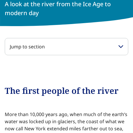
A look at the river from the Ice Age to
modern day​​​​‌ ‍ ​‍​‍‌‍ ‌ ​‍‌‍‍‌‌‍‌ ‌‍‍‌‌‍ ‍​‍​‍​ ‍‍​‍​‍‌ ​ ‌‍​‌‌‍ ‍‌‍‍‌‌ ‌​‌ ‍‌​‍ ‍‌‍‍‌‌‍ ​‍​‍​‍ ​​‍​‍‌‍‍​‌ ​‍‌‍‌‌‌‍‌‍​‍​‍​ ‍‍​‍​‍‌‍‍​‌ ‌​‌ ‌​‌ ​​‌ ​ ​ ‍‍​‍ ​‍ ‌‍​ ‌‍ ‌‌ ​ ​‍ ‍‌‍ ‌‌‍​‌‌‍‍‌‌‍ ‍​‍ ‍​ ​‍​ ​​​ ​‍​ ‌​‌ ​‍‌‍‌‌‌‍‌​‌‍‌‌‌ ​ ‌‍‍‌‌‍‌ ‌‍ ‍​‍ ‍‌ ​‍‌‍‍‌‌ ‌‍‌‍‌‌‌ ​‍‌‍‍ ‌‍‌‌‌‍‌‌‌ ​​‌‍‌‌‌ ​‍​‍ ‍‌‍ ‌ ​‍‌‍‌ ​‍ ‌‍‍‌‌‍ ‍‌ ‌​‌‍‌‌‌‍ ‍‌ ‌​​‍ ‌‍‌‌‌‍‌​‌‍‍‌‌ ‌​​‍ ‌‍ ‌‌‍ ‌‍‌​‌‍‌‌​ ‌‌ ​​‌ ​‍‌‍‌‌‌ ​ ‌‍‌‌‌‍ ‍‌ ‌​‌‍​‌‌ ‌​‌‍‍‌‌‍ ‌‍ ‍​ ‍ ‌‍‍‌‌‍‌​​ ‌‌‍‍​‌‍‍‌‌ ​ ‌ ‌​‌‍ ‌ ​‍‌ ‍‌‌​ ‌‍‌‍‌‌‌​‌‍‍​‌‍‌‌‌​‍​‌ ‌‌‌‍‌​‌ ​ ‌‍ ‌‍ ‍‌‌​‍‌‍‍‌‌ ‌‍‌‍‌‌‌ ​‍​ ‍ ‌ ‌​‌ ‍‌‌ ​​‌‍‌‌​ ‌‌‍‍​‌ ‌‌‌‍‌​‌ ​ ‌‍ ‌‍ ‍‌‌ ‌ ​​‌‍​‌‌‍‌ ‌‍‌‌​ ‍ ‌ ​​‌‍​‌‌ ‌​‌‍‍​​ ‌‌‍‍​‌‍‌‌‌ ​‍‌‍ ​‍ ‍‌‍‌​‌‍‌‌‌ ​ ‌‍​ ‌ ​‍‌‍‍‌‌ ​​‌ ‌​‌‍‍‌‌‍ ‌‍ ‍​ ‌‍​‍‌‍​‌‌ ​ ‌‍‌‌‌‌‌‌‌ ​‍‌‍ ​​ ‌‌‍‍​‌ ‌​‌ ‌​‌ ​​‌ ​ ​‍‌‌​ ​ ‌​​‌​‍‌‌​ ​‍‌​‌‍​‍‌‌​ ​‍‌​‌‍‌‍​ ‌‍ ‌‌ ​ ​‍ ‍‌‍ ‌‌‍​‌‌‍‍‌‌‍ ‍​‍ ‍​ ​‍​ ​​​ ​‍​ ‌​‌ ​‍‌‍‌‌‌‍‌​‌‍‌‌‌ ​ ‌‍‍‌‌‍‌ ‌‍ ‍​‍ ‍‌ ​‍‌‍‍‌‌ ‌‍‌‍‌‌‌ ​‍‌‍‍ ‌‍‌‌‌‍‌‌‌ ​​‌‍‌‌‌ ​‍​‍ ‍‌‍ ‌ ​‍‌‍‌ ​‍‌‍‌‍‍‌‌‍‌​​ ‌‌‍‍​‌‍‍‌‌ ​ ‌ ‌​‌‍ ‌ ​‍‌ ‍‌‌​ ‌‍‌‍‌‌‌​‌‍‍​‌‍‌‌‌​‍​‌ ‌‌‌‍‌​‌ ​ ‌‍ ‌‍ ‍‌‌​‍‌‍‍‌‌ ‌‍‌‍‌‌‌ ​‍​‍‌‍‌ ‌​‌ ‍‌‌ ​​‌‍‌‌​ ‌‌‍‍​‌ ‌‌‌‍‌​‌ ​ ‌‍ ‌‍ ‍‌‌ ‌ ​​‌‍​‌‌‍‌ ‌‍‌‌​‍‌‍‌ ​​‌‍​‌‌ ‌​‌‍‍​​ ‌‌‍‍​‌‍‌‌‌ ​‍‌‍ ​‍ ‍‌‍‌​‌‍‌‌‌ ​ ‌‍​ ‌ ​‍‌‍‍‌‌ ​​‌ ‌​‌‍‍‌‌‍ ‌‍ ‍​‍‌‍‌ ​​‌‍‌‌‌ ​‍‌ ​ ‌ ​​‌‍‌‌‌‍​ ‌ ‌​‌‍‍‌‌ ‌‍‌‍‌‌​ ‌‌ ​​‌ ‌‌‌‍​‍‌‍ ​‌‍‍‌‌ ​ ‌‍‍​‌‍‌‌‌‍‌​​‍​‍‌ ‌
Jump to section
The first people of the river​​​​‌ ‍ ​‍​‍‌‍ ‌ ​‍‌‍‍‌‌‍‌ ‌‍‍‌‌‍ ‍​‍​‍​ ‍‍​‍​‍‌ ​ ‌‍​‌‌‍ ‍‌‍‍‌‌ ‌​‌ ‍‌​‍ ‍‌‍‍‌‌‍ ​‍​‍​‍ ​​‍​‍‌‍‍​‌ ​‍‌‍‌‌‌‍‌‍​‍​‍​ ‍‍​‍​‍‌‍‍​‌ ‌​‌ ‌​‌ ​​‌ ​ ​ ‍‍​‍ ​‍ ‌‍​ ‌‍ ‌‌ ​ ​‍ ‍‌‍ ‌‌‍​‌‌‍‍‌‌‍ ‍​‍ ‍​ ​‍​ ​​​ ​‍​ ‌​‌ ​‍‌‍‌‌‌‍‌​‌‍‌‌‌ ​ ‌‍‍‌‌‍‌ ‌‍ ‍​‍ ‍‌ ​‍‌‍‍‌‌ ‌‍‌‍‌‌‌ ​‍‌‍‍ ‌‍‌‌‌‍‌‌‌ ​​‌‍‌‌‌ ​‍​‍ ‍‌‍ ‌ ​‍‌‍‌ ​‍ ‌‍‍‌‌‍ ‍‌ ‌​‌‍‌‌‌‍ ‍‌ ‌​​‍ ‌‍‌‌‌‍‌​‌‍‍‌‌ ‌​​‍ ‌‍ ‌‌‍ ‌‍‌​‌‍‌‌​ ‌‌ ​​‌ ​‍‌‍‌‌‌ ​ ‌‍‌‌‌‍ ‍‌ ‌​‌‍​‌‌ ‌​‌‍‍‌‌‍ ‌‍ ‍​ ‍ ‌‍‍‌‌‍‌​​ ‌‌‍‍​‌‍‍‌‌ ​ ‌ ‌​‌‍ ‌ ​‍‌ ‍‌‌​ ‌‍‌‍‌‌‌​‌‍‍​‌‍‌‌‌​‍​‌ ‌‌‌‍‌​‌ ​ ‌‍ ‌‍ ‍‌‌​‍‌‍‍‌‌ ‌‍‌‍‌‌‌ ​‍​ ‍ ‌ ‌​‌ ‍‌‌ ​​‌‍‌‌​ ‌‌‍‍​‌ ‌‌‌‍‌​‌ ​ ‌‍ ‌‍ ‍‌‌ ‌ ​​‌‍​‌‌‍‌ ‌‍‌‌​ ‍ ‌ ​​‌‍​‌‌ ‌​‌‍‍​​ ‌‌‍​ ‌‍ ‌‍ ‍‌ ‌​‌‍‌‌‌‍ ‍‌ ‌​​‍‌‌​ ‌‌‌​​‍‌‌ ‌‍‍ ‌‍‌‌‌ ‍‌​‍‌‌​ ​ ‌​‌​​‍‌‌​ ​ ‌​‌​​‍‌‌​ ​‍​ ​‍​ ​ ​ ​ ​ ​‌​ ‍​‌‍‌​​ ​‍​ ‍‌‌‍‌​​ ​ ​ ‌ ‌‍‌‍​ ​‍​‍‌‌​ ​‍​ ​‍​‍‌‌​ ‌‌‌​‌​​‍ ‍‌‍​ ‌‍‍​‌‍‍‌‌‍ ​‌‍‌​‌ ​‍‌‍‌‌‌‍ ‍​‍‌‌​ ‌‌‌​​‍‌‌ ‌‍‍ ‌‍‌‌‌ ‍‌​‍‌‌​ ​ ‌​‌​​‍‌‌​ ​ ‌​‌​​‍‌‌​ ​‍​ ​‍​ ‌​‌‍‌​​ ‌‍​ ‌‌‌‍​ ​ ‌​‌‍‌‍‌‍‌​‌‍‌‍​ ‍​​ ​​​ ‍​​ ​​​‍‌‌​ ​‍​ ​‍​‍‌‌​ ‌‌‌​‌​​‍ ‍‌ ‌​‌‍‌‌‌ ‍​‌ ‌​​ ‌‍​‍‌‍​‌‌ ​ ‌‍‌‌‌‌‌‌‌ ​‍‌‍ ​​ ‌‌‍‍​‌ ‌​‌ ‌​‌ ​​‌ ​ ​‍‌‌​ ​ ‌​​‌​‍‌‌​ ​‍‌​‌‍​‍‌‌​ ​‍‌​‌‍‌‍​ ‌‍ ‌‌ ​ ​‍ ‍‌‍ ‌‌‍​‌‌‍‍‌‌‍ ‍​‍ ‍​ ​‍​ ​​​ ​‍​ ‌​‌ ​‍‌‍‌‌‌‍‌​‌‍‌‌‌ ​ ‌‍‍‌‌‍‌ ‌‍ ‍​‍ ‍‌ ​‍‌‍‍‌‌ ‌‍‌‍‌‌‌ ​‍‌‍‍ ‌‍‌‌‌‍‌‌‌ ​​‌‍‌‌‌ ​‍​‍ ‍‌‍ ‌ ​‍‌‍‌ ​‍‌‍‌‍‍‌‌‍‌​​ ‌‌‍‍​‌‍‍‌‌ ​ ‌ ‌​‌‍ ‌ ​‍‌ ‍‌‌​ ‌‍‌‍‌‌‌​‌‍‍​‌‍‌‌‌​‍​‌ ‌‌‌‍‌​‌ ​ ‌‍ ‌‍ ‍‌‌​‍‌‍‍‌‌ ‌‍‌‍‌‌‌ ​‍​‍‌‍‌ ‌​‌ ‍‌‌ ​​‌‍‌‌​ ‌‌‍‍​‌ ‌‌‌‍‌​‌ ​ ‌‍ ‌‍ ‍‌‌ ‌ ​​‌‍​‌‌‍‌ ‌‍‌‌​‍‌‍‌ ​​‌‍​‌‌ ‌​‌‍‍​​ ‌‌‍​ ‌‍ ‌‍ ‍‌ ‌​‌‍‌‌‌‍ ‍‌ ‌​​‍‌‌​ ‌‌‌​​‍‌‌ ‌‍‍ ‌‍‌‌‌ ‍‌​‍‌‌​ ​ ‌​‌​​‍‌‌​ ​ ‌​‌​​‍‌‌​ ​‍​ ​‍​ ​ ​ ​ ​ ​‌​ ‍​‌‍‌​​ ​‍​ ‍‌‌‍‌​​ ​ ​ ‌ ‌‍‌‍​ ​‍​‍‌‌​ ​‍​ ​‍​‍‌‌​ ‌‌‌​‌​​‍ ‍‌‍​ ‌‍‍​‌‍‍‌‌‍ ​‌‍‌​‌ ​‍‌‍‌‌‌‍ ‍​‍‌‌​ ‌‌‌​​‍‌‌ ‌‍‍ ‌‍‌‌‌ ‍‌​‍‌‌​ ​ ‌​‌​​‍‌‌​ ​ ‌​‌​​‍‌‌​ ​‍​ ​‍​ ‌​‌‍‌​​ ‌‍​ ‌‌‌‍​ ​ ‌​‌‍‌‍‌‍‌​‌‍‌‍​ ‍​​ ​​​ ‍​​ ​​​‍‌‌​ ​‍​ ​‍​‍‌‌​ ‌‌‌​‌​​‍ ‍‌ ‌​‌‍‌‌‌ ‍​‌ ‌​​‍‌‍‌ ​​‌‍‌‌‌ ​‍‌ ​ ‌ ​​‌‍‌‌‌‍​ ‌ ‌​‌‍‍‌‌ ‌‍‌‍‌‌​ ‌‌ ​​‌ ‌‌‌‍​‍‌‍ ​‌‍‍‌‌ ​ ‌‍‍​‌‍‌‌‌‍‌​​‍​‍‌ ‌
More than 10,000 years ago, when much of the earth‘s
water was locked up in glaciers, the coast of what we
now call New York extended miles farther out to sea,