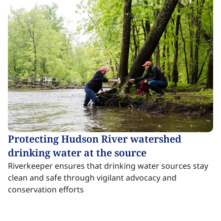
Protecting Hudson River watershed
drinking water at the source​​​​‌ ‍ ​‍​‍‌‍ ‌ ​‍‌‍‍‌‌‍‌ ‌‍‍‌‌‍ ‍​‍​‍​ ‍‍​‍​‍‌ ​ ‌‍​‌‌‍ ‍‌‍‍‌‌ ‌​‌ ‍‌​‍ ‍‌‍‍‌‌‍ ​‍​‍​‍ ​​‍​‍‌‍‍​‌ ​‍‌‍‌‌‌‍‌‍​‍​‍​ ‍‍​‍​‍‌‍‍​‌ ‌​‌ ‌​‌ ​​‌ ​ ​ ‍‍​‍ ​‍ ‌‍​ ‌‍ ‌‌ ​ ​‍ ‍‌‍ ‌‌‍​‌‌‍‍‌‌‍ ‍​‍ ‍​ ​‍​ ​​​ ​‍​ ‌​‌ ​‍‌‍‌‌‌‍‌​‌‍‌‌‌ ​ ‌‍‍‌‌‍‌ ‌‍ ‍​‍ ‍‌ ​‍‌‍‍‌‌ ‌‍‌‍‌‌‌ ​‍‌‍‍ ‌‍‌‌‌‍‌‌‌ ​​‌‍‌‌‌ ​‍​‍ ‍‌‍ ‌ ​‍‌‍‌ ​‍ ‌‍‍‌‌‍ ‍‌ ‌​‌‍‌‌‌‍ ‍‌ ‌​​‍ ‌‍‌‌‌‍‌​‌‍‍‌‌ ‌​​‍ ‌‍ ‌‌‍ ‌‍‌​‌‍‌‌​ ‌‌ ​​‌ ​‍‌‍‌‌‌ ​ ‌‍‌‌‌‍ ‍‌ ‌​‌‍​‌‌ ‌​‌‍‍‌‌‍ ‌‍ ‍​ ‍ ‌‍‍‌‌‍‌​​ ‌‌‍​‌​ ‌‌‌‍‌‌​ ‌​‌‍‌​​ ​ ‌‍​‍‌‍‌​​‍ ‌‌‍​ ​ ‌​‌‍​ ​ ​​​‍ ‌​ ‌​​ ‍​​ ​ ​ ‍‌​‍ ‌​ ‍‌​ ​‍​ ‌​‌‍​ ​‍ ‌‌‍‌‍​ ​ ​ ​​​ ‍‌​ ‍​​ ​‌‌‍‌‍​ ​‍​ ‌​‌‍‌​​ ‍‌​ ‍‌​ ‍ ‌ ‌​‌ ‍‌‌ ​​‌‍‌‌​ ‌‌‍​ ‌‍​‌‌‍ ‌‌ ​​‌‍​‌‌‍‍‌‌‍‌ ‌‍ ‍​ ‍ ‌ ​​‌‍​‌‌ ‌​‌‍‍​​ ‌‌ ‌​‌‍‍‌‌ ‌​‌‍ ​‌‍‌‌​ ‌‍​‍‌‍​‌‌ ​ ‌‍‌‌‌‌‌‌‌ ​‍‌‍ ​​ ‌‌‍‍​‌ ‌​‌ ‌​‌ ​​‌ ​ ​‍‌‌​ ​ ‌​​‌​‍‌‌​ ​‍‌​‌‍​‍‌‌​ ​‍‌​‌‍‌‍​ ‌‍ ‌‌ ​ ​‍ ‍‌‍ ‌‌‍​‌‌‍‍‌‌‍ ‍​‍ ‍​ ​‍​ ​​​ ​‍​ ‌​‌ ​‍‌‍‌‌‌‍‌​‌‍‌‌‌ ​ ‌‍‍‌‌‍‌ ‌‍ ‍​‍ ‍‌ ​‍‌‍‍‌‌ ‌‍‌‍‌‌‌ ​‍‌‍‍ ‌‍‌‌‌‍‌‌‌ ​​‌‍‌‌‌ ​‍​‍ ‍‌‍ ‌ ​‍‌‍‌ ​‍‌‍‌‍‍‌‌‍‌​​ ‌‌‍​‌​ ‌‌‌‍‌‌​ ‌​‌‍‌​​ ​ ‌‍​‍‌‍‌​​‍ ‌‌‍​ ​ ‌​‌‍​ ​ ​​​‍ ‌​ ‌​​ ‍​​ ​ ​ ‍‌​‍ ‌​ ‍‌​ ​‍​ ‌​‌‍​ ​‍ ‌‌‍‌‍​ ​ ​ ​​​ ‍‌​ ‍​​ ​‌‌‍‌‍​ ​‍​ ‌​‌‍‌​​ ‍‌​ ‍‌​‍‌‍‌ ‌​‌ ‍‌‌ ​​‌‍‌‌​ ‌‌‍​ ‌‍​‌‌‍ ‌‌ ​​‌‍​‌‌‍‍‌‌‍‌ ‌‍ ‍​‍‌‍‌ ​​‌‍​‌‌ ‌​‌‍‍​​ ‌‌ ‌​‌‍‍‌‌ ‌​‌‍ ​‌‍‌‌​‍‌‍‌ ​​‌‍‌‌‌ ​‍‌ ​ ‌ ​​‌‍‌‌‌‍​ ‌ ‌​‌‍‍‌‌ ‌‍‌‍‌‌​ ‌‌ ​​‌ ‌‌‌‍​‍‌‍ ​‌‍‍‌‌ ​ ‌‍‍​‌‍‌‌‌‍‌​​‍​‍‌ ‌
Riverkeeper ensures that drinking water sources stay
clean and safe through vigilant advocacy and
conservation efforts ​​​​‌ ‍ ​‍​‍‌‍ ‌ ​‍‌‍‍‌‌‍‌ ‌‍‍‌‌‍ ‍​‍​‍​ ‍‍​‍​‍‌ ​ ‌‍​‌‌‍ ‍‌‍‍‌‌ ‌​‌ ‍‌​‍ ‍‌‍‍‌‌‍ ​‍​‍​‍ ​​‍​‍‌‍‍​‌ ​‍‌‍‌‌‌‍‌‍​‍​‍​ ‍‍​‍​‍‌‍‍​‌ ‌​‌ ‌​‌ ​​‌ ​ ​ ‍‍​‍ ​‍ ‌‍​ ‌‍ ‌‌ ​ ​‍ ‍‌‍ ‌‌‍​‌‌‍‍‌‌‍ ‍​‍ ‍​ ​‍​ ​​​ ​‍​ ‌​‌ ​‍‌‍‌‌‌‍‌​‌‍‌‌‌ ​ ‌‍‍‌‌‍‌ ‌‍ ‍​‍ ‍‌ ​‍‌‍‍‌‌ ‌‍‌‍‌‌‌ ​‍‌‍‍ ‌‍‌‌‌‍‌‌‌ ​​‌‍‌‌‌ ​‍​‍ ‍‌‍ ‌ ​‍‌‍‌ ​‍ ‌‍‍‌‌‍ ‍‌ ‌​‌‍‌‌‌‍ ‍‌ ‌​​‍ ‌‍‌‌‌‍‌​‌‍‍‌‌ ‌​​‍ ‌‍ ‌‌‍ ‌‍‌​‌‍‌‌​ ‌‌ ​​‌ ​‍‌‍‌‌‌ ​ ‌‍‌‌‌‍ ‍‌ ‌​‌‍​‌‌ ‌​‌‍‍‌‌‍ ‌‍ ‍​ ‍ ‌‍‍‌‌‍‌​​ ‌‌‍​‌​ ‌‌‌‍‌‌​ ‌​‌‍‌​​ ​ ‌‍​‍‌‍‌​​‍ ‌‌‍​ ​ ‌​‌‍​ ​ ​​​‍ ‌​ ‌​​ ‍​​ ​ ​ ‍‌​‍ ‌​ ‍‌​ ​‍​ ‌​‌‍​ ​‍ ‌‌‍‌‍​ ​ ​ ​​​ ‍‌​ ‍​​ ​‌‌‍‌‍​ ​‍​ ‌​‌‍‌​​ ‍‌​ ‍‌​ ‍ ‌ ‌​‌ ‍‌‌ ​​‌‍‌‌​ ‌‌‍​ ‌‍​‌‌‍ ‌‌ ​​‌‍​‌‌‍‍‌‌‍‌ ‌‍ ‍​ ‍ ‌ ​​‌‍​‌‌ ‌​‌‍‍​​ ‌‌ ​ ‌‍‍​‌‍ ‌ ​‍‌ ‌​‌​‌​‌‍‌‌‌ ​ ‌‍​ ‌ ​‍‌‍‍‌‌ ​​‌ ‌​‌‍‍‌‌‍ ‌‍ ‍​ ‌‍​‍‌‍​‌‌ ​ ‌‍‌‌‌‌‌‌‌ ​‍‌‍ ​​ ‌‌‍‍​‌ ‌​‌ ‌​‌ ​​‌ ​ ​‍‌‌​ ​ ‌​​‌​‍‌‌​ ​‍‌​‌‍​‍‌‌​ ​‍‌​‌‍‌‍​ ‌‍ ‌‌ ​ ​‍ ‍‌‍ ‌‌‍​‌‌‍‍‌‌‍ ‍​‍ ‍​ ​‍​ ​​​ ​‍​ ‌​‌ ​‍‌‍‌‌‌‍‌​‌‍‌‌‌ ​ ‌‍‍‌‌‍‌ ‌‍ ‍​‍ ‍‌ ​‍‌‍‍‌‌ ‌‍‌‍‌‌‌ ​‍‌‍‍ ‌‍‌‌‌‍‌‌‌ ​​‌‍‌‌‌ ​‍​‍ ‍‌‍ ‌ ​‍‌‍‌ ​‍‌‍‌‍‍‌‌‍‌​​ ‌‌‍​‌​ ‌‌‌‍‌‌​ ‌​‌‍‌​​ ​ ‌‍​‍‌‍‌​​‍ ‌‌‍​ ​ ‌​‌‍​ ​ ​​​‍ ‌​ ‌​​ ‍​​ ​ ​ ‍‌​‍ ‌​ ‍‌​ ​‍​ ‌​‌‍​ ​‍ ‌‌‍‌‍​ ​ ​ ​​​ ‍‌​ ‍​​ ​‌‌‍‌‍​ ​‍​ ‌​‌‍‌​​ ‍‌​ ‍‌​‍‌‍‌ ‌​‌ ‍‌‌ ​​‌‍‌‌​ ‌‌‍​ ‌‍​‌‌‍ ‌‌ ​​‌‍​‌‌‍‍‌‌‍‌ ‌‍ ‍​‍‌‍‌ ​​‌‍​‌‌ ‌​‌‍‍​​ ‌‌ ​ ‌‍‍​‌‍ ‌ ​‍‌ ‌​‌​‌​‌‍‌‌‌ ​ ‌‍​ ‌ ​‍‌‍‍‌‌ ​​‌ ‌​‌‍‍‌‌‍ ‌‍ ‍​‍‌‍‌ ​​‌‍‌‌‌ ​‍‌ ​ ‌ ​​‌‍‌‌‌‍​ ‌ ‌​‌‍‍‌‌ ‌‍‌‍‌‌​ ‌‌ ​​‌ ‌‌‌‍​‍‌‍ ​‌‍‍‌‌ ​ ‌‍‍​‌‍‌‌‌‍‌​​‍​‍‌ ‌