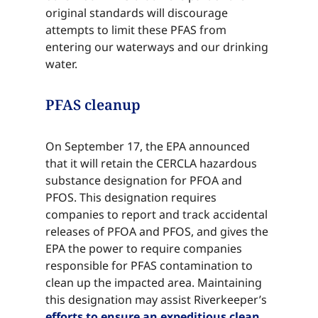
original standards will discourage
attempts to limit these PFAS from
entering our waterways and our drinking
water.​​​​‌ ‍ ​‍​‍‌‍ ‌ ​‍‌‍‍‌‌‍‌ ‌‍‍‌‌‍ ‍​‍​‍​ ‍‍​‍​‍‌ ​ ‌‍​‌‌‍ ‍‌‍‍‌‌ ‌​‌ ‍‌​‍ ‍‌‍‍‌‌‍ ​‍​‍​‍ ​​‍​‍‌‍‍​‌ ​‍‌‍‌‌‌‍‌‍​‍​‍​ ‍‍​‍​‍‌‍‍​‌ ‌​‌ ‌​‌ ​​‌ ​ ​ ‍‍​‍ ​‍ ‌‍​ ‌‍ ‌‌ ​ ​‍ ‍‌‍ ‌‌‍​‌‌‍‍‌‌‍ ‍​‍ ‍​ ​‍​ ​​​ ​‍​ ‌​‌ ​‍‌‍‌‌‌‍‌​‌‍‌‌‌ ​ ‌‍‍‌‌‍‌ ‌‍ ‍​‍ ‍‌ ​‍‌‍‍‌‌ ‌‍‌‍‌‌‌ ​‍‌‍‍ ‌‍‌‌‌‍‌‌‌ ​​‌‍‌‌‌ ​‍​‍ ‍‌‍ ‌ ​‍‌‍‌ ​‍ ‌‍‍‌‌‍ ‍‌ ‌​‌‍‌‌‌‍ ‍‌ ‌​​‍ ‌‍‌‌‌‍‌​‌‍‍‌‌ ‌​​‍ ‌‍ ‌‌‍ ‌‍‌​‌‍‌‌​ ‌‌ ​​‌ ​‍‌‍‌‌‌ ​ ‌‍‌‌‌‍ ‍‌ ‌​‌‍​‌‌ ‌​‌‍‍‌‌‍ ‌‍ ‍​ ‍ ‌‍‍‌‌‍‌​​ ‌‌‍​ ​ ​‍‌‍‌‍​ ​​​ ​‌‌‍​ ​ ‌ ​ ‌ ​‍ ‌‌‍​‍​ ‌​​ ​‌‌‍​‌​‍ ‌​ ‌​​ ‌​‌‍​‌​ ‌​​‍ ‌‌‍​‌​ ​​‌‍​‌‌‍‌‌​‍ ‌​ ‌‍​ ‌ ​ ‌‌‌‍​ ​ ‌​​ ‍​​ ‍‌​ ​‍​ ‌ ​ ​ ​ ​​​ ‌​​ ‍ ‌ ‌​‌ ‍‌‌ ​​‌‍‌‌​ ‌‌‍​‌‌ ​‍‌ ‌​‌‍‍‌‌‍​ ‌‍ ​‌‍‌‌​ ‍ ‌ ​​‌‍​‌‌ ‌​‌‍‍​​ ‌‌‍​ ‌‍ ‌‍ ‍‌ ‌​‌‍‌‌‌‍ ‍‌ ‌​​‍‌‌​ ‌‌‌​​‍‌‌ ‌‍‍ ‌‍‌‌‌ ‍‌​‍‌‌​ ​ ‌​‌​​‍‌‌​ ​ ‌​‌​​‍‌‌​ ​‍​ ​‍‌‍​ ​ ‌​‌‍‌‌​ ​‍​ ​‌‌‍‌‌‌‍​ ​ ‌​​ ‌‍​ ​‍​ ​ ​ ​‌​‍‌‌​ ​‍​ ​‍​‍‌‌​ ‌‌‌​‌​​‍ ‍‌‍​ ‌‍‍​‌‍‍‌‌‍ ​‌‍‌​‌ ​‍‌‍‌‌‌‍ ‍​‍‌‌​ ‌‌‌​​‍‌‌ ‌‍‍ ‌‍‌‌‌ ‍‌​‍‌‌​ ​ ‌​‌​​‍‌‌​ ​ ‌​‌​​‍‌‌​ ​‍​ ​‍​ ​​‌‍‌‍​ ‍‌​ ​‌​ ‌ ​ ​‌​ ‌‌‌‍​ ‌‍​ ​ ‌ ​ ​​​ ​​​‍‌‌​ ​‍​ ​‍​‍‌‌​ ‌‌‌​‌​​‍ ‍‌ ‌​‌‍‌‌‌ ‍​‌ ‌​​ ‌‍​‍‌‍​‌‌ ​ ‌‍‌‌‌‌‌‌‌ ​‍‌‍ ​​ ‌‌‍‍​‌ ‌​‌ ‌​‌ ​​‌ ​ ​‍‌‌​ ​ ‌​​‌​‍‌‌​ ​‍‌​‌‍​‍‌‌​ ​‍‌​‌‍‌‍​ ‌‍ ‌‌ ​ ​‍ ‍‌‍ ‌‌‍​‌‌‍‍‌‌‍ ‍​‍ ‍​ ​‍​ ​​​ ​‍​ ‌​‌ ​‍‌‍‌‌‌‍‌​‌‍‌‌‌ ​ ‌‍‍‌‌‍‌ ‌‍ ‍​‍ ‍‌ ​‍‌‍‍‌‌ ‌‍‌‍‌‌‌ ​‍‌‍‍ ‌‍‌‌‌‍‌‌‌ ​​‌‍‌‌‌ ​‍​‍ ‍‌‍ ‌ ​‍‌‍‌ ​‍‌‍‌‍‍‌‌‍‌​​ ‌‌‍​ ​ ​‍‌‍‌‍​ ​​​ ​‌‌‍​ ​ ‌ ​ ‌ ​‍ ‌‌‍​‍​ ‌​​ ​‌‌‍​‌​‍ ‌​ ‌​​ ‌​‌‍​‌​ ‌​​‍ ‌‌‍​‌​ ​​‌‍​‌‌‍‌‌​‍ ‌​ ‌‍​ ‌ ​ ‌‌‌‍​ ​ ‌​​ ‍​​ ‍‌​ ​‍​ ‌ ​ ​ ​ ​​​ ‌​​‍‌‍‌ ‌​‌ ‍‌‌ ​​‌‍‌‌​ ‌‌‍​‌‌ ​‍‌ ‌​‌‍‍‌‌‍​ ‌‍ ​‌‍‌‌​‍‌‍‌ ​​‌‍​‌‌ ‌​‌‍‍​​ ‌‌‍​ ‌‍ ‌‍ ‍‌ ‌​‌‍‌‌‌‍ ‍‌ ‌​​‍‌‌​ ‌‌‌​​‍‌‌ ‌‍‍ ‌‍‌‌‌ ‍‌​‍‌‌​ ​ ‌​‌​​‍‌‌​ ​ ‌​‌​​‍‌‌​ ​‍​ ​‍‌‍​ ​ ‌​‌‍‌‌​ ​‍​ ​‌‌‍‌‌‌‍​ ​ ‌​​ ‌‍​ ​‍​ ​ ​ ​‌​‍‌‌​ ​‍​ ​‍​‍‌‌​ ‌‌‌​‌​​‍ ‍‌‍​ ‌‍‍​‌‍‍‌‌‍ ​‌‍‌​‌ ​‍‌‍‌‌‌‍ ‍​‍‌‌​ ‌‌‌​​‍‌‌ ‌‍‍ ‌‍‌‌‌ ‍‌​‍‌‌​ ​ ‌​‌​​‍‌‌​ ​ ‌​‌​​‍‌‌​ ​‍​ ​‍​ ​​‌‍‌‍​ ‍‌​ ​‌​ ‌ ​ ​‌​ ‌‌‌‍​ ‌‍​ ​ ‌ ​ ​​​ ​​​‍‌‌​ ​‍​ ​‍​‍‌‌​ ‌‌‌​‌​​‍ ‍‌ ‌​‌‍‌‌‌ ‍​‌ ‌​​‍‌‍‌ ​​‌‍‌‌‌ ​‍‌ ​ ‌ ​​‌‍‌‌‌‍​ ‌ ‌​‌‍‍‌‌ ‌‍‌‍‌‌​ ‌‌ ​​‌ ‌‌‌‍​‍‌‍ ​‌‍‍‌‌ ​ ‌‍‍​‌‍‌‌‌‍‌​​‍​‍‌ ‌
PFAS cleanup​​​​‌ ‍ ​‍​‍‌‍ ‌ ​‍‌‍‍‌‌‍‌ ‌‍‍‌‌‍ ‍​‍​‍​ ‍‍​‍​‍‌ ​ ‌‍​‌‌‍ ‍‌‍‍‌‌ ‌​‌ ‍‌​‍ ‍‌‍‍‌‌‍ ​‍​‍​‍ ​​‍​‍‌‍‍​‌ ​‍‌‍‌‌‌‍‌‍​‍​‍​ ‍‍​‍​‍‌‍‍​‌ ‌​‌ ‌​‌ ​​‌ ​ ​ ‍‍​‍ ​‍ ‌‍​ ‌‍ ‌‌ ​ ​‍ ‍‌‍ ‌‌‍​‌‌‍‍‌‌‍ ‍​‍ ‍​ ​‍​ ​​​ ​‍​ ‌​‌ ​‍‌‍‌‌‌‍‌​‌‍‌‌‌ ​ ‌‍‍‌‌‍‌ ‌‍ ‍​‍ ‍‌ ​‍‌‍‍‌‌ ‌‍‌‍‌‌‌ ​‍‌‍‍ ‌‍‌‌‌‍‌‌‌ ​​‌‍‌‌‌ ​‍​‍ ‍‌‍ ‌ ​‍‌‍‌ ​‍ ‌‍‍‌‌‍ ‍‌ ‌​‌‍‌‌‌‍ ‍‌ ‌​​‍ ‌‍‌‌‌‍‌​‌‍‍‌‌ ‌​​‍ ‌‍ ‌‌‍ ‌‍‌​‌‍‌‌​ ‌‌ ​​‌ ​‍‌‍‌‌‌ ​ ‌‍‌‌‌‍ ‍‌ ‌​‌‍​‌‌ ‌​‌‍‍‌‌‍ ‌‍ ‍​ ‍ ‌‍‍‌‌‍‌​​ ‌‌‍​ ​ ​‍‌‍‌‍​ ​​​ ​‌‌‍​ ​ ‌ ​ ‌ ​‍ ‌‌‍​‍​ ‌​​ ​‌‌‍​‌​‍ ‌​ ‌​​ ‌​‌‍​‌​ ‌​​‍ ‌‌‍​‌​ ​​‌‍​‌‌‍‌‌​‍ ‌​ ‌‍​ ‌ ​ ‌‌‌‍​ ​ ‌​​ ‍​​ ‍‌​ ​‍​ ‌ ​ ​ ​ ​​​ ‌​​ ‍ ‌ ‌​‌ ‍‌‌ ​​‌‍‌‌​ ‌‌‍​‌‌ ​‍‌ ‌​‌‍‍‌‌‍​ ‌‍ ​‌‍‌‌​ ‍ ‌ ​​‌‍​‌‌ ‌​‌‍‍​​ ‌‌‍​ ‌‍ ‌‍ ‍‌ ‌​‌‍‌‌‌‍ ‍‌ ‌​​‍‌‌​ ‌‌‌​​‍‌‌ ‌‍‍ ‌‍‌‌‌ ‍‌​‍‌‌​ ​ ‌​‌​​‍‌‌​ ​ ‌​‌​​‍‌‌​ ​‍​ ​‍‌‍​‍​ ‌​‌‍‌‍​ ​‍​ ​‍​ ‍‌​ ​‍​ ‌‍‌‍‌‌‌‍‌‌‌‍‌‍​ ‍​​‍‌‌​ ​‍​ ​‍​‍‌‌​ ‌‌‌​‌​​‍ ‍‌‍​ ‌‍‍​‌‍‍‌‌‍ ​‌‍‌​‌ ​‍‌‍‌‌‌‍ ‍​‍‌‌​ ‌‌‌​​‍‌‌ ‌‍‍ ‌‍‌‌‌ ‍‌​‍‌‌​ ​ ‌​‌​​‍‌‌​ ​ ‌​‌​​‍‌‌​ ​‍​ ​‍​ ​‌​ ‍‌​ ‌ ​ ‍‌​ ​​​ ​‌​ ‍‌‌‍​‍​ ​​​ ​‌​ ‌​​ ‌‍​‍‌‌​ ​‍​ ​‍​‍‌‌​ ‌‌‌​‌​​‍ ‍‌ ‌​‌‍‌‌‌ ‍​‌ ‌​​ ‌‍​‍‌‍​‌‌ ​ ‌‍‌‌‌‌‌‌‌ ​‍‌‍ ​​ ‌‌‍‍​‌ ‌​‌ ‌​‌ ​​‌ ​ ​‍‌‌​ ​ ‌​​‌​‍‌‌​ ​‍‌​‌‍​‍‌‌​ ​‍‌​‌‍‌‍​ ‌‍ ‌‌ ​ ​‍ ‍‌‍ ‌‌‍​‌‌‍‍‌‌‍ ‍​‍ ‍​ ​‍​ ​​​ ​‍​ ‌​‌ ​‍‌‍‌‌‌‍‌​‌‍‌‌‌ ​ ‌‍‍‌‌‍‌ ‌‍ ‍​‍ ‍‌ ​‍‌‍‍‌‌ ‌‍‌‍‌‌‌ ​‍‌‍‍ ‌‍‌‌‌‍‌‌‌ ​​‌‍‌‌‌ ​‍​‍ ‍‌‍ ‌ ​‍‌‍‌ ​‍‌‍‌‍‍‌‌‍‌​​ ‌‌‍​ ​ ​‍‌‍‌‍​ ​​​ ​‌‌‍​ ​ ‌ ​ ‌ ​‍ ‌‌‍​‍​ ‌​​ ​‌‌‍​‌​‍ ‌​ ‌​​ ‌​‌‍​‌​ ‌​​‍ ‌‌‍​‌​ ​​‌‍​‌‌‍‌‌​‍ ‌​ ‌‍​ ‌ ​ ‌‌‌‍​ ​ ‌​​ ‍​​ ‍‌​ ​‍​ ‌ ​ ​ ​ ​​​ ‌​​‍‌‍‌ ‌​‌ ‍‌‌ ​​‌‍‌‌​ ‌‌‍​‌‌ ​‍‌ ‌​‌‍‍‌‌‍​ ‌‍ ​‌‍‌‌​‍‌‍‌ ​​‌‍​‌‌ ‌​‌‍‍​​ ‌‌‍​ ‌‍ ‌‍ ‍‌ ‌​‌‍‌‌‌‍ ‍‌ ‌​​‍‌‌​ ‌‌‌​​‍‌‌ ‌‍‍ ‌‍‌‌‌ ‍‌​‍‌‌​ ​ ‌​‌​​‍‌‌​ ​ ‌​‌​​‍‌‌​ ​‍​ ​‍‌‍​‍​ ‌​‌‍‌‍​ ​‍​ ​‍​ ‍‌​ ​‍​ ‌‍‌‍‌‌‌‍‌‌‌‍‌‍​ ‍​​‍‌‌​ ​‍​ ​‍​‍‌‌​ ‌‌‌​‌​​‍ ‍‌‍​ ‌‍‍​‌‍‍‌‌‍ ​‌‍‌​‌ ​‍‌‍‌‌‌‍ ‍​‍‌‌​ ‌‌‌​​‍‌‌ ‌‍‍ ‌‍‌‌‌ ‍‌​‍‌‌​ ​ ‌​‌​​‍‌‌​ ​ ‌​‌​​‍‌‌​ ​‍​ ​‍​ ​‌​ ‍‌​ ‌ ​ ‍‌​ ​​​ ​‌​ ‍‌‌‍​‍​ ​​​ ​‌​ ‌​​ ‌‍​‍‌‌​ ​‍​ ​‍​‍‌‌​ ‌‌‌​‌​​‍ ‍‌ ‌​‌‍‌‌‌ ‍​‌ ‌​​‍‌‍‌ ​​‌‍‌‌‌ ​‍‌ ​ ‌ ​​‌‍‌‌‌‍​ ‌ ‌​‌‍‍‌‌ ‌‍‌‍‌‌​ ‌‌ ​​‌ ‌‌‌‍​‍‌‍ ​‌‍‍‌‌ ​ ‌‍‍​‌‍‌‌‌‍‌​​‍​‍‌ ‌
On September 17, the EPA announced
that it will retain the CERCLA hazardous
substance designation for PFOA and
PFOS. This designation requires
companies to report and track accidental
releases of PFOA and PFOS, and gives the
EPA the power to require companies
responsible for PFAS contamination to
clean up the impacted area. Maintaining
this designation may assist Riverkeeper’s
efforts to ensure an expeditious clean