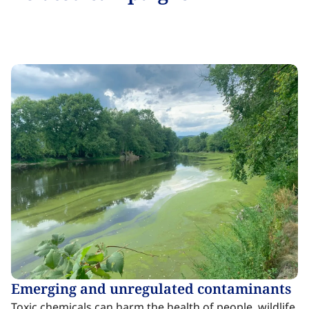
Emerging and unregulated contaminants​​​​‌ ‍ ​‍​‍‌‍ ‌ ​‍‌‍‍‌‌‍‌ ‌‍‍‌‌‍ ‍​‍​‍​ ‍‍​‍​‍‌ ​ ‌‍​‌‌‍ ‍‌‍‍‌‌ ‌​‌ ‍‌​‍ ‍‌‍‍‌‌‍ ​‍​‍​‍ ​​‍​‍‌‍‍​‌ ​‍‌‍‌‌‌‍‌‍​‍​‍​ ‍‍​‍​‍‌‍‍​‌ ‌​‌ ‌​‌ ​​‌ ​ ​ ‍‍​‍ ​‍ ‌‍​ ‌‍ ‌‌ ​ ​‍ ‍‌‍ ‌‌‍​‌‌‍‍‌‌‍ ‍​‍ ‍​ ​‍​ ​​​ ​‍​ ‌​‌ ​‍‌‍‌‌‌‍‌​‌‍‌‌‌ ​ ‌‍‍‌‌‍‌ ‌‍ ‍​‍ ‍‌ ​‍‌‍‍‌‌ ‌‍‌‍‌‌‌ ​‍‌‍‍ ‌‍‌‌‌‍‌‌‌ ​​‌‍‌‌‌ ​‍​‍ ‍‌‍ ‌ ​‍‌‍‌ ​‍ ‌‍‍‌‌‍ ‍‌ ‌​‌‍‌‌‌‍ ‍‌ ‌​​‍ ‌‍‌‌‌‍‌​‌‍‍‌‌ ‌​​‍ ‌‍ ‌‌‍ ‌‍‌​‌‍‌‌​ ‌‌ ​​‌ ​‍‌‍‌‌‌ ​ ‌‍‌‌‌‍ ‍‌ ‌​‌‍​‌‌ ‌​‌‍‍‌‌‍ ‌‍ ‍​ ‍ ‌‍‍‌‌‍‌​​ ‌‌‍​ ‌‍​ ‌‍​‍‌‍​‍‌‍‌‍‌‍‌​​ ​‍​ ‌ ​‍ ‌​ ​‍​ ‍​‌‍​‌‌‍‌‌​‍ ‌​ ‌​​ ‌​​ ​ ‌‍‌‍​‍ ‌​ ‍‌​ ​‌​ ‌​​ ‌​​‍ ‌‌‍‌​‌‍​ ​ ​​​ ‍​​ ‌‌​ ​‌​ ‌​​ ‌‌​ ‍‌‌‍​‍​ ‌‍‌‍‌‌​ ‍ ‌ ‌​‌ ‍‌‌ ​​‌‍‌‌​ ‌‌‍​ ‌‍​‌‌‍ ‌‌ ​​‌‍​‌‌‍‍‌‌‍‌ ‌‍ ‍​ ‍ ‌ ​​‌‍​‌‌ ‌​‌‍‍​​ ‌‌ ‌​‌‍‍‌‌ ‌​‌‍ ​‌‍‌‌​ ‌‍​‍‌‍​‌‌ ​ ‌‍‌‌‌‌‌‌‌ ​‍‌‍ ​​ ‌‌‍‍​‌ ‌​‌ ‌​‌ ​​‌ ​ ​‍‌‌​ ​ ‌​​‌​‍‌‌​ ​‍‌​‌‍​‍‌‌​ ​‍‌​‌‍‌‍​ ‌‍ ‌‌ ​ ​‍ ‍‌‍ ‌‌‍​‌‌‍‍‌‌‍ ‍​‍ ‍​ ​‍​ ​​​ ​‍​ ‌​‌ ​‍‌‍‌‌‌‍‌​‌‍‌‌‌ ​ ‌‍‍‌‌‍‌ ‌‍ ‍​‍ ‍‌ ​‍‌‍‍‌‌ ‌‍‌‍‌‌‌ ​‍‌‍‍ ‌‍‌‌‌‍‌‌‌ ​​‌‍‌‌‌ ​‍​‍ ‍‌‍ ‌ ​‍‌‍‌ ​‍‌‍‌‍‍‌‌‍‌​​ ‌‌‍​ ‌‍​ ‌‍​‍‌‍​‍‌‍‌‍‌‍‌​​ ​‍​ ‌ ​‍ ‌​ ​‍​ ‍​‌‍​‌‌‍‌‌​‍ ‌​ ‌​​ ‌​​ ​ ‌‍‌‍​‍ ‌​ ‍‌​ ​‌​ ‌​​ ‌​​‍ ‌‌‍‌​‌‍​ ​ ​​​ ‍​​ ‌‌​ ​‌​ ‌​​ ‌‌​ ‍‌‌‍​‍​ ‌‍‌‍‌‌​‍‌‍‌ ‌​‌ ‍‌‌ ​​‌‍‌‌​ ‌‌‍​ ‌‍​‌‌‍ ‌‌ ​​‌‍​‌‌‍‍‌‌‍‌ ‌‍ ‍​‍‌‍‌ ​​‌‍​‌‌ ‌​‌‍‍​​ ‌‌ ‌​‌‍‍‌‌ ‌​‌‍ ​‌‍‌‌​‍‌‍‌ ​​‌‍‌‌‌ ​‍‌ ​ ‌ ​​‌‍‌‌‌‍​ ‌ ‌​‌‍‍‌‌ ‌‍‌‍‌‌​ ‌‌ ​​‌ ‌‌‌‍​‍‌‍ ​‌‍‍‌‌ ​ ‌‍‍​‌‍‌‌‌‍‌​​‍​‍‌ ‌
Toxic chemicals can harm the health of people, wildlife,