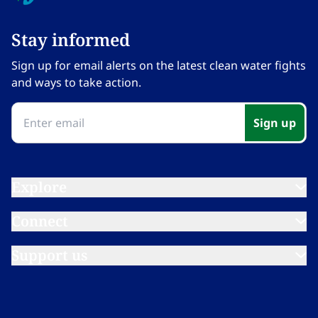
Stay informed​​​​‌ ‍ ​‍​‍‌‍ ‌ ​‍‌‍‍‌‌‍‌ ‌‍‍‌‌‍ ‍​‍​‍​ ‍‍​‍​‍‌ ​ ‌‍​‌‌‍ ‍‌‍‍‌‌ ‌​‌ ‍‌​‍ ‍‌‍‍‌‌‍ ​‍​‍​‍ ​​‍​‍‌‍‍​‌ ​‍‌‍‌‌‌‍‌‍​‍​‍​ ‍‍​‍​‍‌‍‍​‌ ‌​‌ ‌​‌ ​​‌ ​ ​ ‍‍​‍ ​‍ ‌‍​ ‌‍ ‌‌ ​ ​‍ ‍‌‍ ‌‌‍​‌‌‍‍‌‌‍ ‍​‍ ‍​ ​‍​ ​​​ ​‍​ ‌​‌ ​‍‌‍‌‌‌‍‌​‌‍‌‌‌ ​ ‌‍‍‌‌‍‌ ‌‍ ‍​‍ ‍‌ ​‍‌‍‍‌‌ ‌‍‌‍‌‌‌ ​‍‌‍‍ ‌‍‌‌‌‍‌‌‌ ​​‌‍‌‌‌ ​‍​‍ ‍‌‍ ‌ ​‍‌‍‌ ​‍ ‌‍‍‌‌‍ ‍‌ ‌​‌‍‌‌‌‍ ‍‌ ‌​​‍ ‌‍‌‌‌‍‌​‌‍‍‌‌ ‌​​‍ ‌‍ ‌‌‍ ‌‍‌​‌‍‌‌​ ‌‌ ​​‌ ​‍‌‍‌‌‌ ​ ‌‍‌‌‌‍ ‍‌ ‌​‌‍​‌‌ ‌​‌‍‍‌‌‍ ‌‍ ‍​ ‍ ‌‍‍‌‌‍‌​​ ‌‌‍‌‍‌‍ ‌‍ ‌ ‌​‌‍‌‌‌ ​‍​ ‍ ‌ ‌​‌ ‍‌‌ ​​‌‍‌‌​ ‌‌‍‌‍‌‍ ‌‍ ‌ ‌​‌‍‌‌‌ ​‍​ ‍ ‌ ​​‌‍​‌‌ ‌​‌‍‍​​ ‌‌‍ ‍‌‍‌‌‌ ‌ ‌ ​ ‌‍ ​‌‍‌‌‌ ‌​‌ ‌​‌‍‌‌‌ ​‍​‍ ‍‌ ‌​‌‍‍‌‌ ‌​‌‍ ​‌‍‌‌​ ‌‍​‍‌‍​‌‌ ​ ‌‍‌‌‌‌‌‌‌ ​‍‌‍ ​​ ‌‌‍‍​‌ ‌​‌ ‌​‌ ​​‌ ​ ​‍‌‌​ ​ ‌​​‌​‍‌‌​ ​‍‌​‌‍​‍‌‌​ ​‍‌​‌‍‌‍​ ‌‍ ‌‌ ​ ​‍ ‍‌‍ ‌‌‍​‌‌‍‍‌‌‍ ‍​‍ ‍​ ​‍​ ​​​ ​‍​ ‌​‌ ​‍‌‍‌‌‌‍‌​‌‍‌‌‌ ​ ‌‍‍‌‌‍‌ ‌‍ ‍​‍ ‍‌ ​‍‌‍‍‌‌ ‌‍‌‍‌‌‌ ​‍‌‍‍ ‌‍‌‌‌‍‌‌‌ ​​‌‍‌‌‌ ​‍​‍ ‍‌‍ ‌ ​‍‌‍‌ ​‍‌‍‌‍‍‌‌‍‌​​ ‌‌‍‌‍‌‍ ‌‍ ‌ ‌​‌‍‌‌‌ ​‍​‍‌‍‌ ‌​‌ ‍‌‌ ​​‌‍‌‌​ ‌‌‍‌‍‌‍ ‌‍ ‌ ‌​‌‍‌‌‌ ​‍​‍‌‍‌ ​​‌‍​‌‌ ‌​‌‍‍​​ ‌‌‍ ‍‌‍‌‌‌ ‌ ‌ ​ ‌‍ ​‌‍‌‌‌ ‌​‌ ‌​‌‍‌‌‌ ​‍​‍ ‍‌ ‌​‌‍‍‌‌ ‌​‌‍ ​‌‍‌‌​‍‌‍‌ ​​‌‍‌‌‌ ​‍‌ ​ ‌ ​​‌‍‌‌‌‍​ ‌ ‌​‌‍‍‌‌ ‌‍‌‍‌‌​ ‌‌ ​​‌ ‌‌‌‍​‍‌‍ ​‌‍‍‌‌ ​ ‌‍‍​‌‍‌‌‌‍‌​​‍​‍‌ ‌
Sign up for email alerts on the latest clean water fights
and ways to take action.​​​​‌ ‍ ​‍​‍‌‍ ‌ ​‍‌‍‍‌‌‍‌ ‌‍‍‌‌‍ ‍​‍​‍​ ‍‍​‍​‍‌ ​ ‌‍​‌‌‍ ‍‌‍‍‌‌ ‌​‌ ‍‌​‍ ‍‌‍‍‌‌‍ ​‍​‍​‍ ​​‍​‍‌‍‍​‌ ​‍‌‍‌‌‌‍‌‍​‍​‍​ ‍‍​‍​‍‌‍‍​‌ ‌​‌ ‌​‌ ​​‌ ​ ​ ‍‍​‍ ​‍ ‌‍​ ‌‍ ‌‌ ​ ​‍ ‍‌‍ ‌‌‍​‌‌‍‍‌‌‍ ‍​‍ ‍​ ​‍​ ​​​ ​‍​ ‌​‌ ​‍‌‍‌‌‌‍‌​‌‍‌‌‌ ​ ‌‍‍‌‌‍‌ ‌‍ ‍​‍ ‍‌ ​‍‌‍‍‌‌ ‌‍‌‍‌‌‌ ​‍‌‍‍ ‌‍‌‌‌‍‌‌‌ ​​‌‍‌‌‌ ​‍​‍ ‍‌‍ ‌ ​‍‌‍‌ ​‍ ‌‍‍‌‌‍ ‍‌ ‌​‌‍‌‌‌‍ ‍‌ ‌​​‍ ‌‍‌‌‌‍‌​‌‍‍‌‌ ‌​​‍ ‌‍ ‌‌‍ ‌‍‌​‌‍‌‌​ ‌‌ ​​‌ ​‍‌‍‌‌‌ ​ ‌‍‌‌‌‍ ‍‌ ‌​‌‍​‌‌ ‌​‌‍‍‌‌‍ ‌‍ ‍​ ‍ ‌‍‍‌‌‍‌​​ ‌‌‍‌‍‌‍ ‌‍ ‌ ‌​‌‍‌‌‌ ​‍​ ‍ ‌ ‌​‌ ‍‌‌ ​​‌‍‌‌​ ‌‌‍‌‍‌‍ ‌‍ ‌ ‌​‌‍‌‌‌ ​‍​ ‍ ‌ ​​‌‍​‌‌ ‌​‌‍‍​​ ‌‌‍ ‍‌‍‌‌‌ ‌ ‌ ​ ‌‍ ​‌‍‌‌‌ ‌​‌ ‌​‌‍‌‌‌ ​‍​‍ ‍‌‍‌​‌‍‌‌‌ ​ ‌‍​ ‌ ​‍‌‍‍‌‌ ​​‌ ‌​‌‍‍‌‌‍ ‌‍ ‍​ ‌‍​‍‌‍​‌‌ ​ ‌‍‌‌‌‌‌‌‌ ​‍‌‍ ​​ ‌‌‍‍​‌ ‌​‌ ‌​‌ ​​‌ ​ ​‍‌‌​ ​ ‌​​‌​‍‌‌​ ​‍‌​‌‍​‍‌‌​ ​‍‌​‌‍‌‍​ ‌‍ ‌‌ ​ ​‍ ‍‌‍ ‌‌‍​‌‌‍‍‌‌‍ ‍​‍ ‍​ ​‍​ ​​​ ​‍​ ‌​‌ ​‍‌‍‌‌‌‍‌​‌‍‌‌‌ ​ ‌‍‍‌‌‍‌ ‌‍ ‍​‍ ‍‌ ​‍‌‍‍‌‌ ‌‍‌‍‌‌‌ ​‍‌‍‍ ‌‍‌‌‌‍‌‌‌ ​​‌‍‌‌‌ ​‍​‍ ‍‌‍ ‌ ​‍‌‍‌ ​‍‌‍‌‍‍‌‌‍‌​​ ‌‌‍‌‍‌‍ ‌‍ ‌ ‌​‌‍‌‌‌ ​‍​‍‌‍‌ ‌​‌ ‍‌‌ ​​‌‍‌‌​ ‌‌‍‌‍‌‍ ‌‍ ‌ ‌​‌‍‌‌‌ ​‍​‍‌‍‌ ​​‌‍​‌‌ ‌​‌‍‍​​ ‌‌‍ ‍‌‍‌‌‌ ‌ ‌ ​ ‌‍ ​‌‍‌‌‌ ‌​‌ ‌​‌‍‌‌‌ ​‍​‍ ‍‌‍‌​‌‍‌‌‌ ​ ‌‍​ ‌ ​‍‌‍‍‌‌ ​​‌ ‌​‌‍‍‌‌‍ ‌‍ ‍​‍‌‍‌ ​​‌‍‌‌‌ ​‍‌ ​ ‌ ​​‌‍‌‌‌‍​ ‌ ‌​‌‍‍‌‌ ‌‍‌‍‌‌​ ‌‌ ​​‌ ‌‌‌‍​‍‌‍ ​‌‍‍‌‌ ​ ‌‍‍​‌‍‌‌‌‍‌​​‍​‍‌ ‌
Sign up​​​​‌ ‍ ​‍​‍‌‍ ‌ ​‍‌‍‍‌‌‍‌ ‌‍‍‌‌‍ ‍​‍​‍​ ‍‍​‍​‍‌ ​ ‌‍​‌‌‍ ‍‌‍‍‌‌ ‌​‌ ‍‌​‍ ‍‌‍‍‌‌‍ ​‍​‍​‍ ​​‍​‍‌‍‍​‌ ​‍‌‍‌‌‌‍‌‍​‍​‍​ ‍‍​‍​‍‌‍‍​‌ ‌​‌ ‌​‌ ​​‌ ​ ​ ‍‍​‍ ​‍ ‌‍​ ‌‍ ‌‌ ​ ​‍ ‍‌‍ ‌‌‍​‌‌‍‍‌‌‍ ‍​‍ ‍​ ​‍​ ​​​ ​‍​ ‌​‌ ​‍‌‍‌‌‌‍‌​‌‍‌‌‌ ​ ‌‍‍‌‌‍‌ ‌‍ ‍​‍ ‍‌ ​‍‌‍‍‌‌ ‌‍‌‍‌‌‌ ​‍‌‍‍ ‌‍‌‌‌‍‌‌‌ ​​‌‍‌‌‌ ​‍​‍ ‍‌‍ ‌ ​‍‌‍‌ ​‍ ‌‍‍‌‌‍ ‍‌ ‌​‌‍‌‌‌‍ ‍‌ ‌​​‍ ‌‍‌‌‌‍‌​‌‍‍‌‌ ‌​​‍ ‌‍ ‌‌‍ ‌‍‌​‌‍‌‌​ ‌‌ ​​‌ ​‍‌‍‌‌‌ ​ ‌‍‌‌‌‍ ‍‌ ‌​‌‍​‌‌ ‌​‌‍‍‌‌‍ ‌‍ ‍​ ‍ ‌‍‍‌‌‍‌​​ ‌‌‍‌‍‌‍ ‌‍ ‌ ‌​‌‍‌‌‌ ​‍​ ‍ ‌ ‌​‌ ‍‌‌ ​​‌‍‌‌​ ‌‌‍‌‍‌‍ ‌‍ ‌ ‌​‌‍‌‌‌ ​‍​ ‍ ‌ ​​‌‍​‌‌ ‌​‌‍‍​​ ‌‌‍ ‍‌‍‌‌‌ ‌ ‌ ​ ‌‍ ​‌‍‌‌‌ ‌​‌ ‌​‌‍‌‌‌ ​‍​‍ ‍‌‍​‍‌ ‌‌‌ ‌​‌ ‌​‌‍ ‌‍ ‍‌​ ​‌‍​‌‌‍​‍‌‍‌‌‌‍ ​​ ‌‍​‍‌‍​‌‌ ​ ‌‍‌‌‌‌‌‌‌ ​‍‌‍ ​​ ‌‌‍‍​‌ ‌​‌ ‌​‌ ​​‌ ​ ​‍‌‌​ ​ ‌​​‌​‍‌‌​ ​‍‌​‌‍​‍‌‌​ ​‍‌​‌‍‌‍​ ‌‍ ‌‌ ​ ​‍ ‍‌‍ ‌‌‍​‌‌‍‍‌‌‍ ‍​‍ ‍​ ​‍​ ​​​ ​‍​ ‌​‌ ​‍‌‍‌‌‌‍‌​‌‍‌‌‌ ​ ‌‍‍‌‌‍‌ ‌‍ ‍​‍ ‍‌ ​‍‌‍‍‌‌ ‌‍‌‍‌‌‌ ​‍‌‍‍ ‌‍‌‌‌‍‌‌‌ ​​‌‍‌‌‌ ​‍​‍ ‍‌‍ ‌ ​‍‌‍‌ ​‍‌‍‌‍‍‌‌‍‌​​ ‌‌‍‌‍‌‍ ‌‍ ‌ ‌​‌‍‌‌‌ ​‍​‍‌‍‌ ‌​‌ ‍‌‌ ​​‌‍‌‌​ ‌‌‍‌‍‌‍ ‌‍ ‌ ‌​‌‍‌‌‌ ​‍​‍‌‍‌ ​​‌‍​‌‌ ‌​‌‍‍​​ ‌‌‍ ‍‌‍‌‌‌ ‌ ‌ ​ ‌‍ ​‌‍‌‌‌ ‌​‌ ‌​‌‍‌‌‌ ​‍​‍ ‍‌‍​‍‌ ‌‌‌ ‌​‌ ‌​‌‍ ‌‍ ‍‌​ ​‌‍​‌‌‍​‍‌‍‌‌‌‍ ​​‍‌‍‌ ​​‌‍‌‌‌ ​‍‌ ​ ‌ ​​‌‍‌‌‌‍​ ‌ ‌​‌‍‍‌‌ ‌‍‌‍‌‌​ ‌‌ ​​‌ ‌‌‌‍​‍‌‍ ​‌‍‍‌‌ ​ ‌‍‍​‌‍‌‌‌‍‌​​‍​‍‌ ‌
Explore​​​​‌ ‍ ​‍​‍‌‍ ‌ ​‍‌‍‍‌‌‍‌ ‌‍‍‌‌‍ ‍​‍​‍​ ‍‍​‍​‍‌ ​ ‌‍​‌‌‍ ‍‌‍‍‌‌ ‌​‌ ‍‌​‍ ‍‌‍‍‌‌‍ ​‍​‍​‍ ​​‍​‍‌‍‍​‌ ​‍‌‍‌‌‌‍‌‍​‍​‍​ ‍‍​‍​‍‌‍‍​‌ ‌​‌ ‌​‌ ​​‌ ​ ​ ‍‍​‍ ​‍ ‌‍​ ‌‍ ‌‌ ​ ​‍ ‍‌‍ ‌‌‍​‌‌‍‍‌‌‍ ‍​‍ ‍​ ​‍​ ​​​ ​‍​ ‌​‌ ​‍‌‍‌‌‌‍‌​‌‍‌‌‌ ​ ‌‍‍‌‌‍‌ ‌‍ ‍​‍ ‍‌ ​‍‌‍‍‌‌ ‌‍‌‍‌‌‌ ​‍‌‍‍ ‌‍‌‌‌‍‌‌‌ ​​‌‍‌‌‌ ​‍​‍ ‍‌‍ ‌ ​‍‌‍‌ ​‍ ‌‍‍‌‌‍ ‍‌ ‌​‌‍‌‌‌‍ ‍‌ ‌​​‍ ‌‍‌‌‌‍‌​‌‍‍‌‌ ‌​​‍ ‌‍ ‌‌‍ ‌‍‌​‌‍‌‌​ ‌‌ ​​‌ ​‍‌‍‌‌‌ ​ ‌‍‌‌‌‍ ‍‌ ‌​‌‍​‌‌ ‌​‌‍‍‌‌‍ ‌‍ ‍​ ‍ ‌‍‍‌‌‍‌​​ ‌‌‍‌‍‌‍ ‌‍ ‌ ‌​‌‍‌‌‌ ​‍​ ‍ ‌ ‌​‌ ‍‌‌ ​​‌‍‌‌​ ‌‌‍‌‍‌‍ ‌‍ ‌ ‌​‌‍‌‌‌ ​‍​ ‍ ‌ ​​‌‍​‌‌ ‌​‌‍‍​​ ‌‌‍ ‌‌‍‌‌‌‍ ‍‌ ‌‌​‍‌‌​ ‌‌‌​​‍‌‌ ‌‍‍ ‌‍‌‌‌ ‍‌​‍‌‌​ ​ ‌​‌​​‍‌‌​ ​ ‌​‌​​‍‌‌​ ​‍​ ​‍‌‍‌​​ ‍​​ ‍‌​ ‌​‌‍​‌​ ‌‌​ ​ ‌‍‌‍​ ​‍​ ​‍​ ​ ​ ​‍​‍‌‌​ ​‍​ ​‍​‍‌‌​ ‌‌‌​‌​​‍ ‍‌ ‌​‌‍‌‌‌ ‍​‌ ‌​​ ‌‍​‍‌‍​‌‌ ​ ‌‍‌‌‌‌‌‌‌ ​‍‌‍ ​​ ‌‌‍‍​‌ ‌​‌ ‌​‌ ​​‌ ​ ​‍‌‌​ ​ ‌​​‌​‍‌‌​ ​‍‌​‌‍​‍‌‌​ ​‍‌​‌‍‌‍​ ‌‍ ‌‌ ​ ​‍ ‍‌‍ ‌‌‍​‌‌‍‍‌‌‍ ‍​‍ ‍​ ​‍​ ​​​ ​‍​ ‌​‌ ​‍‌‍‌‌‌‍‌​‌‍‌‌‌ ​ ‌‍‍‌‌‍‌ ‌‍ ‍​‍ ‍‌ ​‍‌‍‍‌‌ ‌‍‌‍‌‌‌ ​‍‌‍‍ ‌‍‌‌‌‍‌‌‌ ​​‌‍‌‌‌ ​‍​‍ ‍‌‍ ‌ ​‍‌‍‌ ​‍‌‍‌‍‍‌‌‍‌​​ ‌‌‍‌‍‌‍ ‌‍ ‌ ‌​‌‍‌‌‌ ​‍​‍‌‍‌ ‌​‌ ‍‌‌ ​​‌‍‌‌​ ‌‌‍‌‍‌‍ ‌‍ ‌ ‌​‌‍‌‌‌ ​‍​‍‌‍‌ ​​‌‍​‌‌ ‌​‌‍‍​​ ‌‌‍ ‌‌‍‌‌‌‍ ‍‌ ‌‌​‍‌‌​ ‌‌‌​​‍‌‌ ‌‍‍ ‌‍‌‌‌ ‍‌​‍‌‌​ ​ ‌​‌​​‍‌‌​ ​ ‌​‌​​‍‌‌​ ​‍​ ​‍‌‍‌​​ ‍​​ ‍‌​ ‌​‌‍​‌​ ‌‌​ ​ ‌‍‌‍​ ​‍​ ​‍​ ​ ​ ​‍​‍‌‌​ ​‍​ ​‍​‍‌‌​ ‌‌‌​‌​​‍ ‍‌ ‌​‌‍‌‌‌ ‍​‌ ‌​​‍‌‍‌ ​​‌‍‌‌‌ ​‍‌ ​ ‌ ​​‌‍‌‌‌‍​ ‌ ‌​‌‍‍‌‌ ‌‍‌‍‌‌​ ‌‌ ​​‌ ‌‌‌‍​‍‌‍ ​‌‍‍‌‌ ​ ‌‍‍​‌‍‌‌‌‍‌​​‍​‍‌ ‌
Connect​​​​‌ ‍ ​‍​‍‌‍ ‌ ​‍‌‍‍‌‌‍‌ ‌‍‍‌‌‍ ‍​‍​‍​ ‍‍​‍​‍‌ ​ ‌‍​‌‌‍ ‍‌‍‍‌‌ ‌​‌ ‍‌​‍ ‍‌‍‍‌‌‍ ​‍​‍​‍ ​​‍​‍‌‍‍​‌ ​‍‌‍‌‌‌‍‌‍​‍​‍​ ‍‍​‍​‍‌‍‍​‌ ‌​‌ ‌​‌ ​​‌ ​ ​ ‍‍​‍ ​‍ ‌‍​ ‌‍ ‌‌ ​ ​‍ ‍‌‍ ‌‌‍​‌‌‍‍‌‌‍ ‍​‍ ‍​ ​‍​ ​​​ ​‍​ ‌​‌ ​‍‌‍‌‌‌‍‌​‌‍‌‌‌ ​ ‌‍‍‌‌‍‌ ‌‍ ‍​‍ ‍‌ ​‍‌‍‍‌‌ ‌‍‌‍‌‌‌ ​‍‌‍‍ ‌‍‌‌‌‍‌‌‌ ​​‌‍‌‌‌ ​‍​‍ ‍‌‍ ‌ ​‍‌‍‌ ​‍ ‌‍‍‌‌‍ ‍‌ ‌​‌‍‌‌‌‍ ‍‌ ‌​​‍ ‌‍‌‌‌‍‌​‌‍‍‌‌ ‌​​‍ ‌‍ ‌‌‍ ‌‍‌​‌‍‌‌​ ‌‌ ​​‌ ​‍‌‍‌‌‌ ​ ‌‍‌‌‌‍ ‍‌ ‌​‌‍​‌‌ ‌​‌‍‍‌‌‍ ‌‍ ‍​ ‍ ‌‍‍‌‌‍‌​​ ‌‌‍‌‍‌‍ ‌‍ ‌ ‌​‌‍‌‌‌ ​‍​ ‍ ‌ ‌​‌ ‍‌‌ ​​‌‍‌‌​ ‌‌‍‌‍‌‍ ‌‍ ‌ ‌​‌‍‌‌‌ ​‍​ ‍ ‌ ​​‌‍​‌‌ ‌​‌‍‍​​ ‌‌‍ ‌‌‍‌‌‌‍ ‍‌ ‌‌​‍‌‌​ ‌‌‌​​‍‌‌ ‌‍‍ ‌‍‌‌‌ ‍‌​‍‌‌​ ​ ‌​‌​​‍‌‌​ ​ ‌​‌​​‍‌‌​ ​‍​ ​‍​ ​‌‌‍‌‍​ ‌​​ ​‌‌‍​ ‌‍‌​​ ‌‌​ ​​​ ‌ ‌‍‌‌‌‍‌​‌‍‌‌​‍‌‌​ ​‍​ ​‍​‍‌‌​ ‌‌‌​‌​​‍ ‍‌ ‌​‌‍‌‌‌ ‍​‌ ‌​​ ‌‍​‍‌‍​‌‌ ​ ‌‍‌‌‌‌‌‌‌ ​‍‌‍ ​​ ‌‌‍‍​‌ ‌​‌ ‌​‌ ​​‌ ​ ​‍‌‌​ ​ ‌​​‌​‍‌‌​ ​‍‌​‌‍​‍‌‌​ ​‍‌​‌‍‌‍​ ‌‍ ‌‌ ​ ​‍ ‍‌‍ ‌‌‍​‌‌‍‍‌‌‍ ‍​‍ ‍​ ​‍​ ​​​ ​‍​ ‌​‌ ​‍‌‍‌‌‌‍‌​‌‍‌‌‌ ​ ‌‍‍‌‌‍‌ ‌‍ ‍​‍ ‍‌ ​‍‌‍‍‌‌ ‌‍‌‍‌‌‌ ​‍‌‍‍ ‌‍‌‌‌‍‌‌‌ ​​‌‍‌‌‌ ​‍​‍ ‍‌‍ ‌ ​‍‌‍‌ ​‍‌‍‌‍‍‌‌‍‌​​ ‌‌‍‌‍‌‍ ‌‍ ‌ ‌​‌‍‌‌‌ ​‍​‍‌‍‌ ‌​‌ ‍‌‌ ​​‌‍‌‌​ ‌‌‍‌‍‌‍ ‌‍ ‌ ‌​‌‍‌‌‌ ​‍​‍‌‍‌ ​​‌‍​‌‌ ‌​‌‍‍​​ ‌‌‍ ‌‌‍‌‌‌‍ ‍‌ ‌‌​‍‌‌​ ‌‌‌​​‍‌‌ ‌‍‍ ‌‍‌‌‌ ‍‌​‍‌‌​ ​ ‌​‌​​‍‌‌​ ​ ‌​‌​​‍‌‌​ ​‍​ ​‍​ ​‌‌‍‌‍​ ‌​​ ​‌‌‍​ ‌‍‌​​ ‌‌​ ​​​ ‌ ‌‍‌‌‌‍‌​‌‍‌‌​‍‌‌​ ​‍​ ​‍​‍‌‌​ ‌‌‌​‌​​‍ ‍‌ ‌​‌‍‌‌‌ ‍​‌ ‌​​‍‌‍‌ ​​‌‍‌‌‌ ​‍‌ ​ ‌ ​​‌‍‌‌‌‍​ ‌ ‌​‌‍‍‌‌ ‌‍‌‍‌‌​ ‌‌ ​​‌ ‌‌‌‍​‍‌‍ ​‌‍‍‌‌ ​ ‌‍‍​‌‍‌‌‌‍‌​​‍​‍‌ ‌
Support us​​​​‌ ‍ ​‍​‍‌‍ ‌ ​‍‌‍‍‌‌‍‌ ‌‍‍‌‌‍ ‍​‍​‍​ ‍‍​‍​‍‌ ​ ‌‍​‌‌‍ ‍‌‍‍‌‌ ‌​‌ ‍‌​‍ ‍‌‍‍‌‌‍ ​‍​‍​‍ ​​‍​‍‌‍‍​‌ ​‍‌‍‌‌‌‍‌‍​‍​‍​ ‍‍​‍​‍‌‍‍​‌ ‌​‌ ‌​‌ ​​‌ ​ ​ ‍‍​‍ ​‍ ‌‍​ ‌‍ ‌‌ ​ ​‍ ‍‌‍ ‌‌‍​‌‌‍‍‌‌‍ ‍​‍ ‍​ ​‍​ ​​​ ​‍​ ‌​‌ ​‍‌‍‌‌‌‍‌​‌‍‌‌‌ ​ ‌‍‍‌‌‍‌ ‌‍ ‍​‍ ‍‌ ​‍‌‍‍‌‌ ‌‍‌‍‌‌‌ ​‍‌‍‍ ‌‍‌‌‌‍‌‌‌ ​​‌‍‌‌‌ ​‍​‍ ‍‌‍ ‌ ​‍‌‍‌ ​‍ ‌‍‍‌‌‍ ‍‌ ‌​‌‍‌‌‌‍ ‍‌ ‌​​‍ ‌‍‌‌‌‍‌​‌‍‍‌‌ ‌​​‍ ‌‍ ‌‌‍ ‌‍‌​‌‍‌‌​ ‌‌ ​​‌ ​‍‌‍‌‌‌ ​ ‌‍‌‌‌‍ ‍‌ ‌​‌‍​‌‌ ‌​‌‍‍‌‌‍ ‌‍ ‍​ ‍ ‌‍‍‌‌‍‌​​ ‌‌‍‌‍‌‍ ‌‍ ‌ ‌​‌‍‌‌‌ ​‍​ ‍ ‌ ‌​‌ ‍‌‌ ​​‌‍‌‌​ ‌‌‍‌‍‌‍ ‌‍ ‌ ‌​‌‍‌‌‌ ​‍​ ‍ ‌ ​​‌‍​‌‌ ‌​‌‍‍​​ ‌‌‍ ‌‌‍‌‌‌‍ ‍‌ ‌‌​‍‌‌​ ‌‌‌​​‍‌‌ ‌‍‍ ‌‍‌‌‌ ‍‌​‍‌‌​ ​ ‌​‌​​‍‌‌​ ​ ‌​‌​​‍‌‌​ ​‍​ ​‍​ ​​‌‍‌‍‌‍​ ​ ‍‌‌‍‌​‌‍‌​‌‍‌​​ ​‍​ ​ ‌‍​ ​ ‌‌​ ‌‍​‍‌‌​ ​‍​ ​‍​‍‌‌​ ‌‌‌​‌​​‍ ‍‌ ‌​‌‍‌‌‌ ‍​‌ ‌​​ ‌‍​‍‌‍​‌‌ ​ ‌‍‌‌‌‌‌‌‌ ​‍‌‍ ​​ ‌‌‍‍​‌ ‌​‌ ‌​‌ ​​‌ ​ ​‍‌‌​ ​ ‌​​‌​‍‌‌​ ​‍‌​‌‍​‍‌‌​ ​‍‌​‌‍‌‍​ ‌‍ ‌‌ ​ ​‍ ‍‌‍ ‌‌‍​‌‌‍‍‌‌‍ ‍​‍ ‍​ ​‍​ ​​​ ​‍​ ‌​‌ ​‍‌‍‌‌‌‍‌​‌‍‌‌‌ ​ ‌‍‍‌‌‍‌ ‌‍ ‍​‍ ‍‌ ​‍‌‍‍‌‌ ‌‍‌‍‌‌‌ ​‍‌‍‍ ‌‍‌‌‌‍‌‌‌ ​​‌‍‌‌‌ ​‍​‍ ‍‌‍ ‌ ​‍‌‍‌ ​‍‌‍‌‍‍‌‌‍‌​​ ‌‌‍‌‍‌‍ ‌‍ ‌ ‌​‌‍‌‌‌ ​‍​‍‌‍‌ ‌​‌ ‍‌‌ ​​‌‍‌‌​ ‌‌‍‌‍‌‍ ‌‍ ‌ ‌​‌‍‌‌‌ ​‍​‍‌‍‌ ​​‌‍​‌‌ ‌​‌‍‍​​ ‌‌‍ ‌‌‍‌‌‌‍ ‍‌ ‌‌​‍‌‌​ ‌‌‌​​‍‌‌ ‌‍‍ ‌‍‌‌‌ ‍‌​‍‌‌​ ​ ‌​‌​​‍‌‌​ ​ ‌​‌​​‍‌‌​ ​‍​ ​‍​ ​​‌‍‌‍‌‍​ ​ ‍‌‌‍‌​‌‍‌​‌‍‌​​ ​‍​ ​ ‌‍​ ​ ‌‌​ ‌‍​‍‌‌​ ​‍​ ​‍​‍‌‌​ ‌‌‌​‌​​‍ ‍‌ ‌​‌‍‌‌‌ ‍​‌ ‌​​‍‌‍‌ ​​‌‍‌‌‌ ​‍‌ ​ ‌ ​​‌‍‌‌‌‍​ ‌ ‌​‌‍‍‌‌ ‌‍‌‍‌‌​ ‌‌ ​​‌ ‌‌‌‍​‍‌‍ ​‌‍‍‌‌ ​ ‌‍‍​‌‍‌‌‌‍‌​​‍​‍‌ ‌