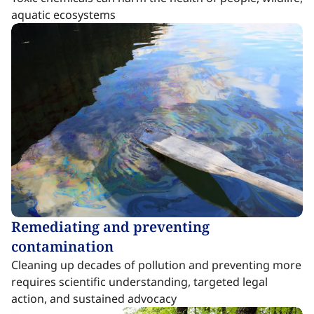
aquatic ecosystems​​​​‌ ‍ ​‍​‍‌‍ ‌ ​‍‌‍‍‌‌‍‌ ‌‍‍‌‌‍ ‍​‍​‍​ ‍‍​‍​‍‌ ​ ‌‍​‌‌‍ ‍‌‍‍‌‌ ‌​‌ ‍‌​‍ ‍‌‍‍‌‌‍ ​‍​‍​‍ ​​‍​‍‌‍‍​‌ ​‍‌‍‌‌‌‍‌‍​‍​‍​ ‍‍​‍​‍‌‍‍​‌ ‌​‌ ‌​‌ ​​‌ ​ ​ ‍‍​‍ ​‍ ‌‍​ ‌‍ ‌‌ ​ ​‍ ‍‌‍ ‌‌‍​‌‌‍‍‌‌‍ ‍​‍ ‍​ ​‍​ ​​​ ​‍​ ‌​‌ ​‍‌‍‌‌‌‍‌​‌‍‌‌‌ ​ ‌‍‍‌‌‍‌ ‌‍ ‍​‍ ‍‌ ​‍‌‍‍‌‌ ‌‍‌‍‌‌‌ ​‍‌‍‍ ‌‍‌‌‌‍‌‌‌ ​​‌‍‌‌‌ ​‍​‍ ‍‌‍ ‌ ​‍‌‍‌ ​‍ ‌‍‍‌‌‍ ‍‌ ‌​‌‍‌‌‌‍ ‍‌ ‌​​‍ ‌‍‌‌‌‍‌​‌‍‍‌‌ ‌​​‍ ‌‍ ‌‌‍ ‌‍‌​‌‍‌‌​ ‌‌ ​​‌ ​‍‌‍‌‌‌ ​ ‌‍‌‌‌‍ ‍‌ ‌​‌‍​‌‌ ‌​‌‍‍‌‌‍ ‌‍ ‍​ ‍ ‌‍‍‌‌‍‌​​ ‌‌‍​ ‌‍​ ‌‍​‍‌‍​‍‌‍‌‍‌‍‌​​ ​‍​ ‌ ​‍ ‌​ ​‍​ ‍​‌‍​‌‌‍‌‌​‍ ‌​ ‌​​ ‌​​ ​ ‌‍‌‍​‍ ‌​ ‍‌​ ​‌​ ‌​​ ‌​​‍ ‌‌‍‌​‌‍​ ​ ​​​ ‍​​ ‌‌​ ​‌​ ‌​​ ‌‌​ ‍‌‌‍​‍​ ‌‍‌‍‌‌​ ‍ ‌ ‌​‌ ‍‌‌ ​​‌‍‌‌​ ‌‌‍​ ‌‍​‌‌‍ ‌‌ ​​‌‍​‌‌‍‍‌‌‍‌ ‌‍ ‍​ ‍ ‌ ​​‌‍​‌‌ ‌​‌‍‍​​ ‌‌ ​ ‌‍‍​‌‍ ‌ ​‍‌ ‌​‌​‌​‌‍‌‌‌ ​ ‌‍​ ‌ ​‍‌‍‍‌‌ ​​‌ ‌​‌‍‍‌‌‍ ‌‍ ‍​ ‌‍​‍‌‍​‌‌ ​ ‌‍‌‌‌‌‌‌‌ ​‍‌‍ ​​ ‌‌‍‍​‌ ‌​‌ ‌​‌ ​​‌ ​ ​‍‌‌​ ​ ‌​​‌​‍‌‌​ ​‍‌​‌‍​‍‌‌​ ​‍‌​‌‍‌‍​ ‌‍ ‌‌ ​ ​‍ ‍‌‍ ‌‌‍​‌‌‍‍‌‌‍ ‍​‍ ‍​ ​‍​ ​​​ ​‍​ ‌​‌ ​‍‌‍‌‌‌‍‌​‌‍‌‌‌ ​ ‌‍‍‌‌‍‌ ‌‍ ‍​‍ ‍‌ ​‍‌‍‍‌‌ ‌‍‌‍‌‌‌ ​‍‌‍‍ ‌‍‌‌‌‍‌‌‌ ​​‌‍‌‌‌ ​‍​‍ ‍‌‍ ‌ ​‍‌‍‌ ​‍‌‍‌‍‍‌‌‍‌​​ ‌‌‍​ ‌‍​ ‌‍​‍‌‍​‍‌‍‌‍‌‍‌​​ ​‍​ ‌ ​‍ ‌​ ​‍​ ‍​‌‍​‌‌‍‌‌​‍ ‌​ ‌​​ ‌​​ ​ ‌‍‌‍​‍ ‌​ ‍‌​ ​‌​ ‌​​ ‌​​‍ ‌‌‍‌​‌‍​ ​ ​​​ ‍​​ ‌‌​ ​‌​ ‌​​ ‌‌​ ‍‌‌‍​‍​ ‌‍‌‍‌‌​‍‌‍‌ ‌​‌ ‍‌‌ ​​‌‍‌‌​ ‌‌‍​ ‌‍​‌‌‍ ‌‌ ​​‌‍​‌‌‍‍‌‌‍‌ ‌‍ ‍​‍‌‍‌ ​​‌‍​‌‌ ‌​‌‍‍​​ ‌‌ ​ ‌‍‍​‌‍ ‌ ​‍‌ ‌​‌​‌​‌‍‌‌‌ ​ ‌‍​ ‌ ​‍‌‍‍‌‌ ​​‌ ‌​‌‍‍‌‌‍ ‌‍ ‍​‍‌‍‌ ​​‌‍‌‌‌ ​‍‌ ​ ‌ ​​‌‍‌‌‌‍​ ‌ ‌​‌‍‍‌‌ ‌‍‌‍‌‌​ ‌‌ ​​‌ ‌‌‌‍​‍‌‍ ​‌‍‍‌‌ ​ ‌‍‍​‌‍‌‌‌‍‌​​‍​‍‌ ‌
Remediating and preventing
contamination​​​​‌ ‍ ​‍​‍‌‍ ‌ ​‍‌‍‍‌‌‍‌ ‌‍‍‌‌‍ ‍​‍​‍​ ‍‍​‍​‍‌ ​ ‌‍​‌‌‍ ‍‌‍‍‌‌ ‌​‌ ‍‌​‍ ‍‌‍‍‌‌‍ ​‍​‍​‍ ​​‍​‍‌‍‍​‌ ​‍‌‍‌‌‌‍‌‍​‍​‍​ ‍‍​‍​‍‌‍‍​‌ ‌​‌ ‌​‌ ​​‌ ​ ​ ‍‍​‍ ​‍ ‌‍​ ‌‍ ‌‌ ​ ​‍ ‍‌‍ ‌‌‍​‌‌‍‍‌‌‍ ‍​‍ ‍​ ​‍​ ​​​ ​‍​ ‌​‌ ​‍‌‍‌‌‌‍‌​‌‍‌‌‌ ​ ‌‍‍‌‌‍‌ ‌‍ ‍​‍ ‍‌ ​‍‌‍‍‌‌ ‌‍‌‍‌‌‌ ​‍‌‍‍ ‌‍‌‌‌‍‌‌‌ ​​‌‍‌‌‌ ​‍​‍ ‍‌‍ ‌ ​‍‌‍‌ ​‍ ‌‍‍‌‌‍ ‍‌ ‌​‌‍‌‌‌‍ ‍‌ ‌​​‍ ‌‍‌‌‌‍‌​‌‍‍‌‌ ‌​​‍ ‌‍ ‌‌‍ ‌‍‌​‌‍‌‌​ ‌‌ ​​‌ ​‍‌‍‌‌‌ ​ ‌‍‌‌‌‍ ‍‌ ‌​‌‍​‌‌ ‌​‌‍‍‌‌‍ ‌‍ ‍​ ‍ ‌‍‍‌‌‍‌​​ ‌​ ‍‌​ ​​‌‍‌‌​ ‌​​ ​​‌‍​‍​ ​‍​ ​‌​‍ ‌​ ​‌‌‍‌​‌‍‌‌​ ‍‌​‍ ‌​ ‌​​ ‌ ​ ​‍‌‍​ ​‍ ‌​ ‍‌‌‍​ ​ ‌‌​ ​​​‍ ‌​ ​ ​ ​ ‌‍​ ‌‍‌​‌‍‌‍‌‍‌​‌‍​ ​ ​​‌‍‌‍‌‍​ ​ ‌ ​ ​‍​ ‍ ‌ ‌​‌ ‍‌‌ ​​‌‍‌‌​ ‌‌‍​ ‌‍​‌‌‍ ‌‌ ​​‌‍​‌‌‍‍‌‌‍‌ ‌‍ ‍​ ‍ ‌ ​​‌‍​‌‌ ‌​‌‍‍​​ ‌‌ ‌​‌‍‍‌‌ ‌​‌‍ ​‌‍‌‌​ ‌‍​‍‌‍​‌‌ ​ ‌‍‌‌‌‌‌‌‌ ​‍‌‍ ​​ ‌‌‍‍​‌ ‌​‌ ‌​‌ ​​‌ ​ ​‍‌‌​ ​ ‌​​‌​‍‌‌​ ​‍‌​‌‍​‍‌‌​ ​‍‌​‌‍‌‍​ ‌‍ ‌‌ ​ ​‍ ‍‌‍ ‌‌‍​‌‌‍‍‌‌‍ ‍​‍ ‍​ ​‍​ ​​​ ​‍​ ‌​‌ ​‍‌‍‌‌‌‍‌​‌‍‌‌‌ ​ ‌‍‍‌‌‍‌ ‌‍ ‍​‍ ‍‌ ​‍‌‍‍‌‌ ‌‍‌‍‌‌‌ ​‍‌‍‍ ‌‍‌‌‌‍‌‌‌ ​​‌‍‌‌‌ ​‍​‍ ‍‌‍ ‌ ​‍‌‍‌ ​‍‌‍‌‍‍‌‌‍‌​​ ‌​ ‍‌​ ​​‌‍‌‌​ ‌​​ ​​‌‍​‍​ ​‍​ ​‌​‍ ‌​ ​‌‌‍‌​‌‍‌‌​ ‍‌​‍ ‌​ ‌​​ ‌ ​ ​‍‌‍​ ​‍ ‌​ ‍‌‌‍​ ​ ‌‌​ ​​​‍ ‌​ ​ ​ ​ ‌‍​ ‌‍‌​‌‍‌‍‌‍‌​‌‍​ ​ ​​‌‍‌‍‌‍​ ​ ‌ ​ ​‍​‍‌‍‌ ‌​‌ ‍‌‌ ​​‌‍‌‌​ ‌‌‍​ ‌‍​‌‌‍ ‌‌ ​​‌‍​‌‌‍‍‌‌‍‌ ‌‍ ‍​‍‌‍‌ ​​‌‍​‌‌ ‌​‌‍‍​​ ‌‌ ‌​‌‍‍‌‌ ‌​‌‍ ​‌‍‌‌​‍‌‍‌ ​​‌‍‌‌‌ ​‍‌ ​ ‌ ​​‌‍‌‌‌‍​ ‌ ‌​‌‍‍‌‌ ‌‍‌‍‌‌​ ‌‌ ​​‌ ‌‌‌‍​‍‌‍ ​‌‍‍‌‌ ​ ‌‍‍​‌‍‌‌‌‍‌​​‍​‍‌ ‌
Cleaning up decades of pollution and preventing more
requires scientific understanding, targeted legal
action, and sustained advocacy​​​​‌ ‍ ​‍​‍‌‍ ‌ ​‍‌‍‍‌‌‍‌ ‌‍‍‌‌‍ ‍​‍​‍​ ‍‍​‍​‍‌ ​ ‌‍​‌‌‍ ‍‌‍‍‌‌ ‌​‌ ‍‌​‍ ‍‌‍‍‌‌‍ ​‍​‍​‍ ​​‍​‍‌‍‍​‌ ​‍‌‍‌‌‌‍‌‍​‍​‍​ ‍‍​‍​‍‌‍‍​‌ ‌​‌ ‌​‌ ​​‌ ​ ​ ‍‍​‍ ​‍ ‌‍​ ‌‍ ‌‌ ​ ​‍ ‍‌‍ ‌‌‍​‌‌‍‍‌‌‍ ‍​‍ ‍​ ​‍​ ​​​ ​‍​ ‌​‌ ​‍‌‍‌‌‌‍‌​‌‍‌‌‌ ​ ‌‍‍‌‌‍‌ ‌‍ ‍​‍ ‍‌ ​‍‌‍‍‌‌ ‌‍‌‍‌‌‌ ​‍‌‍‍ ‌‍‌‌‌‍‌‌‌ ​​‌‍‌‌‌ ​‍​‍ ‍‌‍ ‌ ​‍‌‍‌ ​‍ ‌‍‍‌‌‍ ‍‌ ‌​‌‍‌‌‌‍ ‍‌ ‌​​‍ ‌‍‌‌‌‍‌​‌‍‍‌‌ ‌​​‍ ‌‍ ‌‌‍ ‌‍‌​‌‍‌‌​ ‌‌ ​​‌ ​‍‌‍‌‌‌ ​ ‌‍‌‌‌‍ ‍‌ ‌​‌‍​‌‌ ‌​‌‍‍‌‌‍ ‌‍ ‍​ ‍ ‌‍‍‌‌‍‌​​ ‌​ ‍‌​ ​​‌‍‌‌​ ‌​​ ​​‌‍​‍​ ​‍​ ​‌​‍ ‌​ ​‌‌‍‌​‌‍‌‌​ ‍‌​‍ ‌​ ‌​​ ‌ ​ ​‍‌‍​ ​‍ ‌​ ‍‌‌‍​ ​ ‌‌​ ​​​‍ ‌​ ​ ​ ​ ‌‍​ ‌‍‌​‌‍‌‍‌‍‌​‌‍​ ​ ​​‌‍‌‍‌‍​ ​ ‌ ​ ​‍​ ‍ ‌ ‌​‌ ‍‌‌ ​​‌‍‌‌​ ‌‌‍​ ‌‍​‌‌‍ ‌‌ ​​‌‍​‌‌‍‍‌‌‍‌ ‌‍ ‍​ ‍ ‌ ​​‌‍​‌‌ ‌​‌‍‍​​ ‌‌ ​ ‌‍‍​‌‍ ‌ ​‍‌ ‌​‌​‌​‌‍‌‌‌ ​ ‌‍​ ‌ ​‍‌‍‍‌‌ ​​‌ ‌​‌‍‍‌‌‍ ‌‍ ‍​ ‌‍​‍‌‍​‌‌ ​ ‌‍‌‌‌‌‌‌‌ ​‍‌‍ ​​ ‌‌‍‍​‌ ‌​‌ ‌​‌ ​​‌ ​ ​‍‌‌​ ​ ‌​​‌​‍‌‌​ ​‍‌​‌‍​‍‌‌​ ​‍‌​‌‍‌‍​ ‌‍ ‌‌ ​ ​‍ ‍‌‍ ‌‌‍​‌‌‍‍‌‌‍ ‍​‍ ‍​ ​‍​ ​​​ ​‍​ ‌​‌ ​‍‌‍‌‌‌‍‌​‌‍‌‌‌ ​ ‌‍‍‌‌‍‌ ‌‍ ‍​‍ ‍‌ ​‍‌‍‍‌‌ ‌‍‌‍‌‌‌ ​‍‌‍‍ ‌‍‌‌‌‍‌‌‌ ​​‌‍‌‌‌ ​‍​‍ ‍‌‍ ‌ ​‍‌‍‌ ​‍‌‍‌‍‍‌‌‍‌​​ ‌​ ‍‌​ ​​‌‍‌‌​ ‌​​ ​​‌‍​‍​ ​‍​ ​‌​‍ ‌​ ​‌‌‍‌​‌‍‌‌​ ‍‌​‍ ‌​ ‌​​ ‌ ​ ​‍‌‍​ ​‍ ‌​ ‍‌‌‍​ ​ ‌‌​ ​​​‍ ‌​ ​ ​ ​ ‌‍​ ‌‍‌​‌‍‌‍‌‍‌​‌‍​ ​ ​​‌‍‌‍‌‍​ ​ ‌ ​ ​‍​‍‌‍‌ ‌​‌ ‍‌‌ ​​‌‍‌‌​ ‌‌‍​ ‌‍​‌‌‍ ‌‌ ​​‌‍​‌‌‍‍‌‌‍‌ ‌‍ ‍​‍‌‍‌ ​​‌‍​‌‌ ‌​‌‍‍​​ ‌‌ ​ ‌‍‍​‌‍ ‌ ​‍‌ ‌​‌​‌​‌‍‌‌‌ ​ ‌‍​ ‌ ​‍‌‍‍‌‌ ​​‌ ‌​‌‍‍‌‌‍ ‌‍ ‍​‍‌‍‌ ​​‌‍‌‌‌ ​‍‌ ​ ‌ ​​‌‍‌‌‌‍​ ‌ ‌​‌‍‍‌‌ ‌‍‌‍‌‌​ ‌‌ ​​‌ ‌‌‌‍​‍‌‍ ​‌‍‍‌‌ ​ ‌‍‍​‌‍‌‌‌‍‌​​‍​‍‌ ‌