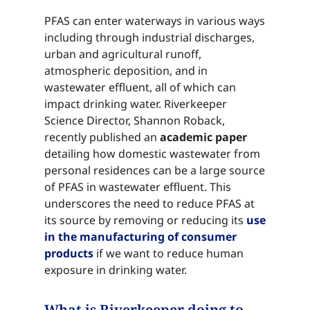
PFAS can enter waterways in various ways
including through industrial discharges,
urban and agricultural runoff,
atmospheric deposition, and in
wastewater effluent, all of which can
impact drinking water. Riverkeeper
Science Director, Shannon Roback,
recently published an ​​​​‌ ‍ ​‍​‍‌‍ ‌ ​‍‌‍‍‌‌‍‌ ‌‍‍‌‌‍ ‍​‍​‍​ ‍‍​‍​‍‌ ​ ‌‍​‌‌‍ ‍‌‍‍‌‌ ‌​‌ ‍‌​‍ ‍‌‍‍‌‌‍ ​‍​‍​‍ ​​‍​‍‌‍‍​‌ ​‍‌‍‌‌‌‍‌‍​‍​‍​ ‍‍​‍​‍‌‍‍​‌ ‌​‌ ‌​‌ ​​‌ ​ ​ ‍‍​‍ ​‍ ‌‍​ ‌‍ ‌‌ ​ ​‍ ‍‌‍ ‌‌‍​‌‌‍‍‌‌‍ ‍​‍ ‍​ ​‍​ ​​​ ​‍​ ‌​‌ ​‍‌‍‌‌‌‍‌​‌‍‌‌‌ ​ ‌‍‍‌‌‍‌ ‌‍ ‍​‍ ‍‌ ​‍‌‍‍‌‌ ‌‍‌‍‌‌‌ ​‍‌‍‍ ‌‍‌‌‌‍‌‌‌ ​​‌‍‌‌‌ ​‍​‍ ‍‌‍ ‌ ​‍‌‍‌ ​‍ ‌‍‍‌‌‍ ‍‌ ‌​‌‍‌‌‌‍ ‍‌ ‌​​‍ ‌‍‌‌‌‍‌​‌‍‍‌‌ ‌​​‍ ‌‍ ‌‌‍ ‌‍‌​‌‍‌‌​ ‌‌ ​​‌ ​‍‌‍‌‌‌ ​ ‌‍‌‌‌‍ ‍‌ ‌​‌‍​‌‌ ‌​‌‍‍‌‌‍ ‌‍ ‍​ ‍ ‌‍‍‌‌‍‌​​ ‌‌‍​ ​ ​‍‌‍‌‍​ ​​​ ​‌‌‍​ ​ ‌ ​ ‌ ​‍ ‌‌‍​‍​ ‌​​ ​‌‌‍​‌​‍ ‌​ ‌​​ ‌​‌‍​‌​ ‌​​‍ ‌‌‍​‌​ ​​‌‍​‌‌‍‌‌​‍ ‌​ ‌‍​ ‌ ​ ‌‌‌‍​ ​ ‌​​ ‍​​ ‍‌​ ​‍​ ‌ ​ ​ ​ ​​​ ‌​​ ‍ ‌ ‌​‌ ‍‌‌ ​​‌‍‌‌​ ‌‌‍​‌‌ ​‍‌ ‌​‌‍‍‌‌‍​ ‌‍ ​‌‍‌‌​ ‍ ‌ ​​‌‍​‌‌ ‌​‌‍‍​​ ‌‌‍​ ‌‍ ‌‍ ‍‌ ‌​‌‍‌‌‌‍ ‍‌ ‌​​‍‌‌​ ‌‌‌​​‍‌‌ ‌‍‍ ‌‍‌‌‌ ‍‌​‍‌‌​ ​ ‌​‌​​‍‌‌​ ​ ‌​‌​​‍‌‌​ ​‍​ ​‍​ ‌‌​ ​ ​ ‌‌​ ​​​ ​ ‌‍‌​​ ‌ ‌‍‌‌‌‍​‍‌‍‌​‌‍​ ‌‍​‍​‍‌‌​ ​‍​ ​‍​‍‌‌​ ‌‌‌​‌​​‍ ‍‌‍​ ‌‍‍​‌‍‍‌‌‍ ​‌‍‌​‌ ​‍‌‍‌‌‌‍ ‍​‍‌‌​ ‌‌‌​​‍‌‌ ‌‍‍ ‌‍‌‌‌ ‍‌​‍‌‌​ ​ ‌​‌​​‍‌‌​ ​ ‌​‌​​‍‌‌​ ​‍​ ​‍​ ​​​ ​​‌‍​ ​ ​‌​ ​‍‌‍‌​​ ​‌​ ​‌‌‍‌​​ ​​‌‍​ ​ ‌‍​‍‌‌​ ​‍​ ​‍​‍‌‌​ ‌‌‌​‌​​‍ ‍‌ ‌​‌‍‌‌‌ ‍​‌ ‌​​ ‌‍​‍‌‍​‌‌ ​ ‌‍‌‌‌‌‌‌‌ ​‍‌‍ ​​ ‌‌‍‍​‌ ‌​‌ ‌​‌ ​​‌ ​ ​‍‌‌​ ​ ‌​​‌​‍‌‌​ ​‍‌​‌‍​‍‌‌​ ​‍‌​‌‍‌‍​ ‌‍ ‌‌ ​ ​‍ ‍‌‍ ‌‌‍​‌‌‍‍‌‌‍ ‍​‍ ‍​ ​‍​ ​​​ ​‍​ ‌​‌ ​‍‌‍‌‌‌‍‌​‌‍‌‌‌ ​ ‌‍‍‌‌‍‌ ‌‍ ‍​‍ ‍‌ ​‍‌‍‍‌‌ ‌‍‌‍‌‌‌ ​‍‌‍‍ ‌‍‌‌‌‍‌‌‌ ​​‌‍‌‌‌ ​‍​‍ ‍‌‍ ‌ ​‍‌‍‌ ​‍‌‍‌‍‍‌‌‍‌​​ ‌‌‍​ ​ ​‍‌‍‌‍​ ​​​ ​‌‌‍​ ​ ‌ ​ ‌ ​‍ ‌‌‍​‍​ ‌​​ ​‌‌‍​‌​‍ ‌​ ‌​​ ‌​‌‍​‌​ ‌​​‍ ‌‌‍​‌​ ​​‌‍​‌‌‍‌‌​‍ ‌​ ‌‍​ ‌ ​ ‌‌‌‍​ ​ ‌​​ ‍​​ ‍‌​ ​‍​ ‌ ​ ​ ​ ​​​ ‌​​‍‌‍‌ ‌​‌ ‍‌‌ ​​‌‍‌‌​ ‌‌‍​‌‌ ​‍‌ ‌​‌‍‍‌‌‍​ ‌‍ ​‌‍‌‌​‍‌‍‌ ​​‌‍​‌‌ ‌​‌‍‍​​ ‌‌‍​ ‌‍ ‌‍ ‍‌ ‌​‌‍‌‌‌‍ ‍‌ ‌​​‍‌‌​ ‌‌‌​​‍‌‌ ‌‍‍ ‌‍‌‌‌ ‍‌​‍‌‌​ ​ ‌​‌​​‍‌‌​ ​ ‌​‌​​‍‌‌​ ​‍​ ​‍​ ‌‌​ ​ ​ ‌‌​ ​​​ ​ ‌‍‌​​ ‌ ‌‍‌‌‌‍​‍‌‍‌​‌‍​ ‌‍​‍​‍‌‌​ ​‍​ ​‍​‍‌‌​ ‌‌‌​‌​​‍ ‍‌‍​ ‌‍‍​‌‍‍‌‌‍ ​‌‍‌​‌ ​‍‌‍‌‌‌‍ ‍​‍‌‌​ ‌‌‌​​‍‌‌ ‌‍‍ ‌‍‌‌‌ ‍‌​‍‌‌​ ​ ‌​‌​​‍‌‌​ ​ ‌​‌​​‍‌‌​ ​‍​ ​‍​ ​​​ ​​‌‍​ ​ ​‌​ ​‍‌‍‌​​ ​‌​ ​‌‌‍‌​​ ​​‌‍​ ​ ‌‍​‍‌‌​ ​‍​ ​‍​‍‌‌​ ‌‌‌​‌​​‍ ‍‌ ‌​‌‍‌‌‌ ‍​‌ ‌​​‍‌‍‌ ​​‌‍‌‌‌ ​‍‌ ​ ‌ ​​‌‍‌‌‌‍​ ‌ ‌​‌‍‍‌‌ ‌‍‌‍‌‌​ ‌‌ ​​‌ ‌‌‌‍​‍‌‍ ​‌‍‍‌‌ ​ ‌‍‍​‌‍‌‌‌‍‌​​‍​‍‌ ‌
academic paper​​​​‌ ‍ ​‍​‍‌‍ ‌ ​‍‌‍‍‌‌‍‌ ‌‍‍‌‌‍ ‍​‍​‍​ ‍‍​‍​‍‌ ​ ‌‍​‌‌‍ ‍‌‍‍‌‌ ‌​‌ ‍‌​‍ ‍‌‍‍‌‌‍ ​‍​‍​‍ ​​‍​‍‌‍‍​‌ ​‍‌‍‌‌‌‍‌‍​‍​‍​ ‍‍​‍​‍‌‍‍​‌ ‌​‌ ‌​‌ ​​‌ ​ ​ ‍‍​‍ ​‍ ‌‍​ ‌‍ ‌‌ ​ ​‍ ‍‌‍ ‌‌‍​‌‌‍‍‌‌‍ ‍​‍ ‍​ ​‍​ ​​​ ​‍​ ‌​‌ ​‍‌‍‌‌‌‍‌​‌‍‌‌‌ ​ ‌‍‍‌‌‍‌ ‌‍ ‍​‍ ‍‌ ​‍‌‍‍‌‌ ‌‍‌‍‌‌‌ ​‍‌‍‍ ‌‍‌‌‌‍‌‌‌ ​​‌‍‌‌‌ ​‍​‍ ‍‌‍ ‌ ​‍‌‍‌ ​‍ ‌‍‍‌‌‍ ‍‌ ‌​‌‍‌‌‌‍ ‍‌ ‌​​‍ ‌‍‌‌‌‍‌​‌‍‍‌‌ ‌​​‍ ‌‍ ‌‌‍ ‌‍‌​‌‍‌‌​ ‌‌ ​​‌ ​‍‌‍‌‌‌ ​ ‌‍‌‌‌‍ ‍‌ ‌​‌‍​‌‌ ‌​‌‍‍‌‌‍ ‌‍ ‍​ ‍ ‌‍‍‌‌‍‌​​ ‌‌‍​ ​ ​‍‌‍‌‍​ ​​​ ​‌‌‍​ ​ ‌ ​ ‌ ​‍ ‌‌‍​‍​ ‌​​ ​‌‌‍​‌​‍ ‌​ ‌​​ ‌​‌‍​‌​ ‌​​‍ ‌‌‍​‌​ ​​‌‍​‌‌‍‌‌​‍ ‌​ ‌‍​ ‌ ​ ‌‌‌‍​ ​ ‌​​ ‍​​ ‍‌​ ​‍​ ‌ ​ ​ ​ ​​​ ‌​​ ‍ ‌ ‌​‌ ‍‌‌ ​​‌‍‌‌​ ‌‌‍​‌‌ ​‍‌ ‌​‌‍‍‌‌‍​ ‌‍ ​‌‍‌‌​ ‍ ‌ ​​‌‍​‌‌ ‌​‌‍‍​​ ‌‌‍​ ‌‍ ‌‍ ‍‌ ‌​‌‍‌‌‌‍ ‍‌ ‌​​‍‌‌​ ‌‌‌​​‍‌‌ ‌‍‍ ‌‍‌‌‌ ‍‌​‍‌‌​ ​ ‌​‌​​‍‌‌​ ​ ‌​‌​​‍‌‌​ ​‍​ ​‍​ ‌‌​ ​ ​ ‌‌​ ​​​ ​ ‌‍‌​​ ‌ ‌‍‌‌‌‍​‍‌‍‌​‌‍​ ‌‍​‍​‍‌‌​ ​‍​ ​‍​‍‌‌​ ‌‌‌​‌​​‍ ‍‌‍​ ‌‍‍​‌‍‍‌‌‍ ​‌‍‌​‌ ​‍‌‍‌‌‌‍ ‍​‍‌‌​ ‌‌‌​​‍‌‌ ‌‍‍ ‌‍‌‌‌ ‍‌​‍‌‌​ ​ ‌​‌​​‍‌‌​ ​ ‌​‌​​‍‌‌​ ​‍​ ​‍​ ‌ ‌‍‌​‌‍​ ​ ‍‌‌‍​‍​ ‍‌​ ​​​ ​​‌‍​‍‌‍​ ‌‍​‍​ ‍‌​‍‌‌​ ​‍​ ​‍​‍‌‌​ ‌‌‌​‌​​‍ ‍‌ ‌​‌‍‌‌‌ ‍​‌ ‌​​ ‌‍​‍‌‍​‌‌ ​ ‌‍‌‌‌‌‌‌‌ ​‍‌‍ ​​ ‌‌‍‍​‌ ‌​‌ ‌​‌ ​​‌ ​ ​‍‌‌​ ​ ‌​​‌​‍‌‌​ ​‍‌​‌‍​‍‌‌​ ​‍‌​‌‍‌‍​ ‌‍ ‌‌ ​ ​‍ ‍‌‍ ‌‌‍​‌‌‍‍‌‌‍ ‍​‍ ‍​ ​‍​ ​​​ ​‍​ ‌​‌ ​‍‌‍‌‌‌‍‌​‌‍‌‌‌ ​ ‌‍‍‌‌‍‌ ‌‍ ‍​‍ ‍‌ ​‍‌‍‍‌‌ ‌‍‌‍‌‌‌ ​‍‌‍‍ ‌‍‌‌‌‍‌‌‌ ​​‌‍‌‌‌ ​‍​‍ ‍‌‍ ‌ ​‍‌‍‌ ​‍‌‍‌‍‍‌‌‍‌​​ ‌‌‍​ ​ ​‍‌‍‌‍​ ​​​ ​‌‌‍​ ​ ‌ ​ ‌ ​‍ ‌‌‍​‍​ ‌​​ ​‌‌‍​‌​‍ ‌​ ‌​​ ‌​‌‍​‌​ ‌​​‍ ‌‌‍​‌​ ​​‌‍​‌‌‍‌‌​‍ ‌​ ‌‍​ ‌ ​ ‌‌‌‍​ ​ ‌​​ ‍​​ ‍‌​ ​‍​ ‌ ​ ​ ​ ​​​ ‌​​‍‌‍‌ ‌​‌ ‍‌‌ ​​‌‍‌‌​ ‌‌‍​‌‌ ​‍‌ ‌​‌‍‍‌‌‍​ ‌‍ ​‌‍‌‌​‍‌‍‌ ​​‌‍​‌‌ ‌​‌‍‍​​ ‌‌‍​ ‌‍ ‌‍ ‍‌ ‌​‌‍‌‌‌‍ ‍‌ ‌​​‍‌‌​ ‌‌‌​​‍‌‌ ‌‍‍ ‌‍‌‌‌ ‍‌​‍‌‌​ ​ ‌​‌​​‍‌‌​ ​ ‌​‌​​‍‌‌​ ​‍​ ​‍​ ‌‌​ ​ ​ ‌‌​ ​​​ ​ ‌‍‌​​ ‌ ‌‍‌‌‌‍​‍‌‍‌​‌‍​ ‌‍​‍​‍‌‌​ ​‍​ ​‍​‍‌‌​ ‌‌‌​‌​​‍ ‍‌‍​ ‌‍‍​‌‍‍‌‌‍ ​‌‍‌​‌ ​‍‌‍‌‌‌‍ ‍​‍‌‌​ ‌‌‌​​‍‌‌ ‌‍‍ ‌‍‌‌‌ ‍‌​‍‌‌​ ​ ‌​‌​​‍‌‌​ ​ ‌​‌​​‍‌‌​ ​‍​ ​‍​ ‌ ‌‍‌​‌‍​ ​ ‍‌‌‍​‍​ ‍‌​ ​​​ ​​‌‍​‍‌‍​ ‌‍​‍​ ‍‌​‍‌‌​ ​‍​ ​‍​‍‌‌​ ‌‌‌​‌​​‍ ‍‌ ‌​‌‍‌‌‌ ‍​‌ ‌​​‍‌‍‌ ​​‌‍‌‌‌ ​‍‌ ​ ‌ ​​‌‍‌‌‌‍​ ‌ ‌​‌‍‍‌‌ ‌‍‌‍‌‌​ ‌‌ ​​‌ ‌‌‌‍​‍‌‍ ​‌‍‍‌‌ ​ ‌‍‍​‌‍‌‌‌‍‌​​‍​‍‌ ‌
detailing how domestic wastewater from
personal residences can be a large source
of PFAS in wastewater effluent. This
underscores the need to reduce PFAS at
its source by removing or reducing its ​​​​‌ ‍ ​‍​‍‌‍ ‌ ​‍‌‍‍‌‌‍‌ ‌‍‍‌‌‍ ‍​‍​‍​ ‍‍​‍​‍‌ ​ ‌‍​‌‌‍ ‍‌‍‍‌‌ ‌​‌ ‍‌​‍ ‍‌‍‍‌‌‍ ​‍​‍​‍ ​​‍​‍‌‍‍​‌ ​‍‌‍‌‌‌‍‌‍​‍​‍​ ‍‍​‍​‍‌‍‍​‌ ‌​‌ ‌​‌ ​​‌ ​ ​ ‍‍​‍ ​‍ ‌‍​ ‌‍ ‌‌ ​ ​‍ ‍‌‍ ‌‌‍​‌‌‍‍‌‌‍ ‍​‍ ‍​ ​‍​ ​​​ ​‍​ ‌​‌ ​‍‌‍‌‌‌‍‌​‌‍‌‌‌ ​ ‌‍‍‌‌‍‌ ‌‍ ‍​‍ ‍‌ ​‍‌‍‍‌‌ ‌‍‌‍‌‌‌ ​‍‌‍‍ ‌‍‌‌‌‍‌‌‌ ​​‌‍‌‌‌ ​‍​‍ ‍‌‍ ‌ ​‍‌‍‌ ​‍ ‌‍‍‌‌‍ ‍‌ ‌​‌‍‌‌‌‍ ‍‌ ‌​​‍ ‌‍‌‌‌‍‌​‌‍‍‌‌ ‌​​‍ ‌‍ ‌‌‍ ‌‍‌​‌‍‌‌​ ‌‌ ​​‌ ​‍‌‍‌‌‌ ​ ‌‍‌‌‌‍ ‍‌ ‌​‌‍​‌‌ ‌​‌‍‍‌‌‍ ‌‍ ‍​ ‍ ‌‍‍‌‌‍‌​​ ‌‌‍​ ​ ​‍‌‍‌‍​ ​​​ ​‌‌‍​ ​ ‌ ​ ‌ ​‍ ‌‌‍​‍​ ‌​​ ​‌‌‍​‌​‍ ‌​ ‌​​ ‌​‌‍​‌​ ‌​​‍ ‌‌‍​‌​ ​​‌‍​‌‌‍‌‌​‍ ‌​ ‌‍​ ‌ ​ ‌‌‌‍​ ​ ‌​​ ‍​​ ‍‌​ ​‍​ ‌ ​ ​ ​ ​​​ ‌​​ ‍ ‌ ‌​‌ ‍‌‌ ​​‌‍‌‌​ ‌‌‍​‌‌ ​‍‌ ‌​‌‍‍‌‌‍​ ‌‍ ​‌‍‌‌​ ‍ ‌ ​​‌‍​‌‌ ‌​‌‍‍​​ ‌‌‍​ ‌‍ ‌‍ ‍‌ ‌​‌‍‌‌‌‍ ‍‌ ‌​​‍‌‌​ ‌‌‌​​‍‌‌ ‌‍‍ ‌‍‌‌‌ ‍‌​‍‌‌​ ​ ‌​‌​​‍‌‌​ ​ ‌​‌​​‍‌‌​ ​‍​ ​‍​ ‌‌​ ​ ​ ‌‌​ ​​​ ​ ‌‍‌​​ ‌ ‌‍‌‌‌‍​‍‌‍‌​‌‍​ ‌‍​‍​‍‌‌​ ​‍​ ​‍​‍‌‌​ ‌‌‌​‌​​‍ ‍‌‍​ ‌‍‍​‌‍‍‌‌‍ ​‌‍‌​‌ ​‍‌‍‌‌‌‍ ‍​‍‌‌​ ‌‌‌​​‍‌‌ ‌‍‍ ‌‍‌‌‌ ‍‌​‍‌‌​ ​ ‌​‌​​‍‌‌​ ​ ‌​‌​​‍‌‌​ ​‍​ ​‍​ ‌ ​ ​‌‌‍‌‌​ ‌‍​ ‌‍​ ‍‌​ ‌ ​ ​​‌‍​ ​ ‍‌​ ​‍​ ​‍​‍‌‌​ ​‍​ ​‍​‍‌‌​ ‌‌‌​‌​​‍ ‍‌ ‌​‌‍‌‌‌ ‍​‌ ‌​​ ‌‍​‍‌‍​‌‌ ​ ‌‍‌‌‌‌‌‌‌ ​‍‌‍ ​​ ‌‌‍‍​‌ ‌​‌ ‌​‌ ​​‌ ​ ​‍‌‌​ ​ ‌​​‌​‍‌‌​ ​‍‌​‌‍​‍‌‌​ ​‍‌​‌‍‌‍​ ‌‍ ‌‌ ​ ​‍ ‍‌‍ ‌‌‍​‌‌‍‍‌‌‍ ‍​‍ ‍​ ​‍​ ​​​ ​‍​ ‌​‌ ​‍‌‍‌‌‌‍‌​‌‍‌‌‌ ​ ‌‍‍‌‌‍‌ ‌‍ ‍​‍ ‍‌ ​‍‌‍‍‌‌ ‌‍‌‍‌‌‌ ​‍‌‍‍ ‌‍‌‌‌‍‌‌‌ ​​‌‍‌‌‌ ​‍​‍ ‍‌‍ ‌ ​‍‌‍‌ ​‍‌‍‌‍‍‌‌‍‌​​ ‌‌‍​ ​ ​‍‌‍‌‍​ ​​​ ​‌‌‍​ ​ ‌ ​ ‌ ​‍ ‌‌‍​‍​ ‌​​ ​‌‌‍​‌​‍ ‌​ ‌​​ ‌​‌‍​‌​ ‌​​‍ ‌‌‍​‌​ ​​‌‍​‌‌‍‌‌​‍ ‌​ ‌‍​ ‌ ​ ‌‌‌‍​ ​ ‌​​ ‍​​ ‍‌​ ​‍​ ‌ ​ ​ ​ ​​​ ‌​​‍‌‍‌ ‌​‌ ‍‌‌ ​​‌‍‌‌​ ‌‌‍​‌‌ ​‍‌ ‌​‌‍‍‌‌‍​ ‌‍ ​‌‍‌‌​‍‌‍‌ ​​‌‍​‌‌ ‌​‌‍‍​​ ‌‌‍​ ‌‍ ‌‍ ‍‌ ‌​‌‍‌‌‌‍ ‍‌ ‌​​‍‌‌​ ‌‌‌​​‍‌‌ ‌‍‍ ‌‍‌‌‌ ‍‌​‍‌‌​ ​ ‌​‌​​‍‌‌​ ​ ‌​‌​​‍‌‌​ ​‍​ ​‍​ ‌‌​ ​ ​ ‌‌​ ​​​ ​ ‌‍‌​​ ‌ ‌‍‌‌‌‍​‍‌‍‌​‌‍​ ‌‍​‍​‍‌‌​ ​‍​ ​‍​‍‌‌​ ‌‌‌​‌​​‍ ‍‌‍​ ‌‍‍​‌‍‍‌‌‍ ​‌‍‌​‌ ​‍‌‍‌‌‌‍ ‍​‍‌‌​ ‌‌‌​​‍‌‌ ‌‍‍ ‌‍‌‌‌ ‍‌​‍‌‌​ ​ ‌​‌​​‍‌‌​ ​ ‌​‌​​‍‌‌​ ​‍​ ​‍​ ‌ ​ ​‌‌‍‌‌​ ‌‍​ ‌‍​ ‍‌​ ‌ ​ ​​‌‍​ ​ ‍‌​ ​‍​ ​‍​‍‌‌​ ​‍​ ​‍​‍‌‌​ ‌‌‌​‌​​‍ ‍‌ ‌​‌‍‌‌‌ ‍​‌ ‌​​‍‌‍‌ ​​‌‍‌‌‌ ​‍‌ ​ ‌ ​​‌‍‌‌‌‍​ ‌ ‌​‌‍‍‌‌ ‌‍‌‍‌‌​ ‌‌ ​​‌ ‌‌‌‍​‍‌‍ ​‌‍‍‌‌ ​ ‌‍‍​‌‍‌‌‌‍‌​​‍​‍‌ ‌
use
in the manufacturing of consumer
products​​​​‌ ‍ ​‍​‍‌‍ ‌ ​‍‌‍‍‌‌‍‌ ‌‍‍‌‌‍ ‍​‍​‍​ ‍‍​‍​‍‌ ​ ‌‍​‌‌‍ ‍‌‍‍‌‌ ‌​‌ ‍‌​‍ ‍‌‍‍‌‌‍ ​‍​‍​‍ ​​‍​‍‌‍‍​‌ ​‍‌‍‌‌‌‍‌‍​‍​‍​ ‍‍​‍​‍‌‍‍​‌ ‌​‌ ‌​‌ ​​‌ ​ ​ ‍‍​‍ ​‍ ‌‍​ ‌‍ ‌‌ ​ ​‍ ‍‌‍ ‌‌‍​‌‌‍‍‌‌‍ ‍​‍ ‍​ ​‍​ ​​​ ​‍​ ‌​‌ ​‍‌‍‌‌‌‍‌​‌‍‌‌‌ ​ ‌‍‍‌‌‍‌ ‌‍ ‍​‍ ‍‌ ​‍‌‍‍‌‌ ‌‍‌‍‌‌‌ ​‍‌‍‍ ‌‍‌‌‌‍‌‌‌ ​​‌‍‌‌‌ ​‍​‍ ‍‌‍ ‌ ​‍‌‍‌ ​‍ ‌‍‍‌‌‍ ‍‌ ‌​‌‍‌‌‌‍ ‍‌ ‌​​‍ ‌‍‌‌‌‍‌​‌‍‍‌‌ ‌​​‍ ‌‍ ‌‌‍ ‌‍‌​‌‍‌‌​ ‌‌ ​​‌ ​‍‌‍‌‌‌ ​ ‌‍‌‌‌‍ ‍‌ ‌​‌‍​‌‌ ‌​‌‍‍‌‌‍ ‌‍ ‍​ ‍ ‌‍‍‌‌‍‌​​ ‌‌‍​ ​ ​‍‌‍‌‍​ ​​​ ​‌‌‍​ ​ ‌ ​ ‌ ​‍ ‌‌‍​‍​ ‌​​ ​‌‌‍​‌​‍ ‌​ ‌​​ ‌​‌‍​‌​ ‌​​‍ ‌‌‍​‌​ ​​‌‍​‌‌‍‌‌​‍ ‌​ ‌‍​ ‌ ​ ‌‌‌‍​ ​ ‌​​ ‍​​ ‍‌​ ​‍​ ‌ ​ ​ ​ ​​​ ‌​​ ‍ ‌ ‌​‌ ‍‌‌ ​​‌‍‌‌​ ‌‌‍​‌‌ ​‍‌ ‌​‌‍‍‌‌‍​ ‌‍ ​‌‍‌‌​ ‍ ‌ ​​‌‍​‌‌ ‌​‌‍‍​​ ‌‌‍​ ‌‍ ‌‍ ‍‌ ‌​‌‍‌‌‌‍ ‍‌ ‌​​‍‌‌​ ‌‌‌​​‍‌‌ ‌‍‍ ‌‍‌‌‌ ‍‌​‍‌‌​ ​ ‌​‌​​‍‌‌​ ​ ‌​‌​​‍‌‌​ ​‍​ ​‍​ ‌‌​ ​ ​ ‌‌​ ​​​ ​ ‌‍‌​​ ‌ ‌‍‌‌‌‍​‍‌‍‌​‌‍​ ‌‍​‍​‍‌‌​ ​‍​ ​‍​‍‌‌​ ‌‌‌​‌​​‍ ‍‌‍​ ‌‍‍​‌‍‍‌‌‍ ​‌‍‌​‌ ​‍‌‍‌‌‌‍ ‍​‍‌‌​ ‌‌‌​​‍‌‌ ‌‍‍ ‌‍‌‌‌ ‍‌​‍‌‌​ ​ ‌​‌​​‍‌‌​ ​ ‌​‌​​‍‌‌​ ​‍​ ​‍‌‍‌​​ ‍​​ ​‍​ ‌‍‌‍​ ​ ‌‍‌‍​‍‌‍​‌​ ​ ​ ​‌​ ​​​ ‍‌​‍‌‌​ ​‍​ ​‍​‍‌‌​ ‌‌‌​‌​​‍ ‍‌ ‌​‌‍‌‌‌ ‍​‌ ‌​​ ‌‍​‍‌‍​‌‌ ​ ‌‍‌‌‌‌‌‌‌ ​‍‌‍ ​​ ‌‌‍‍​‌ ‌​‌ ‌​‌ ​​‌ ​ ​‍‌‌​ ​ ‌​​‌​‍‌‌​ ​‍‌​‌‍​‍‌‌​ ​‍‌​‌‍‌‍​ ‌‍ ‌‌ ​ ​‍ ‍‌‍ ‌‌‍​‌‌‍‍‌‌‍ ‍​‍ ‍​ ​‍​ ​​​ ​‍​ ‌​‌ ​‍‌‍‌‌‌‍‌​‌‍‌‌‌ ​ ‌‍‍‌‌‍‌ ‌‍ ‍​‍ ‍‌ ​‍‌‍‍‌‌ ‌‍‌‍‌‌‌ ​‍‌‍‍ ‌‍‌‌‌‍‌‌‌ ​​‌‍‌‌‌ ​‍​‍ ‍‌‍ ‌ ​‍‌‍‌ ​‍‌‍‌‍‍‌‌‍‌​​ ‌‌‍​ ​ ​‍‌‍‌‍​ ​​​ ​‌‌‍​ ​ ‌ ​ ‌ ​‍ ‌‌‍​‍​ ‌​​ ​‌‌‍​‌​‍ ‌​ ‌​​ ‌​‌‍​‌​ ‌​​‍ ‌‌‍​‌​ ​​‌‍​‌‌‍‌‌​‍ ‌​ ‌‍​ ‌ ​ ‌‌‌‍​ ​ ‌​​ ‍​​ ‍‌​ ​‍​ ‌ ​ ​ ​ ​​​ ‌​​‍‌‍‌ ‌​‌ ‍‌‌ ​​‌‍‌‌​ ‌‌‍​‌‌ ​‍‌ ‌​‌‍‍‌‌‍​ ‌‍ ​‌‍‌‌​‍‌‍‌ ​​‌‍​‌‌ ‌​‌‍‍​​ ‌‌‍​ ‌‍ ‌‍ ‍‌ ‌​‌‍‌‌‌‍ ‍‌ ‌​​‍‌‌​ ‌‌‌​​‍‌‌ ‌‍‍ ‌‍‌‌‌ ‍‌​‍‌‌​ ​ ‌​‌​​‍‌‌​ ​ ‌​‌​​‍‌‌​ ​‍​ ​‍​ ‌‌​ ​ ​ ‌‌​ ​​​ ​ ‌‍‌​​ ‌ ‌‍‌‌‌‍​‍‌‍‌​‌‍​ ‌‍​‍​‍‌‌​ ​‍​ ​‍​‍‌‌​ ‌‌‌​‌​​‍ ‍‌‍​ ‌‍‍​‌‍‍‌‌‍ ​‌‍‌​‌ ​‍‌‍‌‌‌‍ ‍​‍‌‌​ ‌‌‌​​‍‌‌ ‌‍‍ ‌‍‌‌‌ ‍‌​‍‌‌​ ​ ‌​‌​​‍‌‌​ ​ ‌​‌​​‍‌‌​ ​‍​ ​‍‌‍‌​​ ‍​​ ​‍​ ‌‍‌‍​ ​ ‌‍‌‍​‍‌‍​‌​ ​ ​ ​‌​ ​​​ ‍‌​‍‌‌​ ​‍​ ​‍​‍‌‌​ ‌‌‌​‌​​‍ ‍‌ ‌​‌‍‌‌‌ ‍​‌ ‌​​‍‌‍‌ ​​‌‍‌‌‌ ​‍‌ ​ ‌ ​​‌‍‌‌‌‍​ ‌ ‌​‌‍‍‌‌ ‌‍‌‍‌‌​ ‌‌ ​​‌ ‌‌‌‍​‍‌‍ ​‌‍‍‌‌ ​ ‌‍‍​‌‍‌‌‌‍‌​​‍​‍‌ ‌
if we want to reduce human
exposure in drinking water.​​​​‌ ‍ ​‍​‍‌‍ ‌ ​‍‌‍‍‌‌‍‌ ‌‍‍‌‌‍ ‍​‍​‍​ ‍‍​‍​‍‌ ​ ‌‍​‌‌‍ ‍‌‍‍‌‌ ‌​‌ ‍‌​‍ ‍‌‍‍‌‌‍ ​‍​‍​‍ ​​‍​‍‌‍‍​‌ ​‍‌‍‌‌‌‍‌‍​‍​‍​ ‍‍​‍​‍‌‍‍​‌ ‌​‌ ‌​‌ ​​‌ ​ ​ ‍‍​‍ ​‍ ‌‍​ ‌‍ ‌‌ ​ ​‍ ‍‌‍ ‌‌‍​‌‌‍‍‌‌‍ ‍​‍ ‍​ ​‍​ ​​​ ​‍​ ‌​‌ ​‍‌‍‌‌‌‍‌​‌‍‌‌‌ ​ ‌‍‍‌‌‍‌ ‌‍ ‍​‍ ‍‌ ​‍‌‍‍‌‌ ‌‍‌‍‌‌‌ ​‍‌‍‍ ‌‍‌‌‌‍‌‌‌ ​​‌‍‌‌‌ ​‍​‍ ‍‌‍ ‌ ​‍‌‍‌ ​‍ ‌‍‍‌‌‍ ‍‌ ‌​‌‍‌‌‌‍ ‍‌ ‌​​‍ ‌‍‌‌‌‍‌​‌‍‍‌‌ ‌​​‍ ‌‍ ‌‌‍ ‌‍‌​‌‍‌‌​ ‌‌ ​​‌ ​‍‌‍‌‌‌ ​ ‌‍‌‌‌‍ ‍‌ ‌​‌‍​‌‌ ‌​‌‍‍‌‌‍ ‌‍ ‍​ ‍ ‌‍‍‌‌‍‌​​ ‌‌‍​ ​ ​‍‌‍‌‍​ ​​​ ​‌‌‍​ ​ ‌ ​ ‌ ​‍ ‌‌‍​‍​ ‌​​ ​‌‌‍​‌​‍ ‌​ ‌​​ ‌​‌‍​‌​ ‌​​‍ ‌‌‍​‌​ ​​‌‍​‌‌‍‌‌​‍ ‌​ ‌‍​ ‌ ​ ‌‌‌‍​ ​ ‌​​ ‍​​ ‍‌​ ​‍​ ‌ ​ ​ ​ ​​​ ‌​​ ‍ ‌ ‌​‌ ‍‌‌ ​​‌‍‌‌​ ‌‌‍​‌‌ ​‍‌ ‌​‌‍‍‌‌‍​ ‌‍ ​‌‍‌‌​ ‍ ‌ ​​‌‍​‌‌ ‌​‌‍‍​​ ‌‌‍​ ‌‍ ‌‍ ‍‌ ‌​‌‍‌‌‌‍ ‍‌ ‌​​‍‌‌​ ‌‌‌​​‍‌‌ ‌‍‍ ‌‍‌‌‌ ‍‌​‍‌‌​ ​ ‌​‌​​‍‌‌​ ​ ‌​‌​​‍‌‌​ ​‍​ ​‍​ ‌‌​ ​ ​ ‌‌​ ​​​ ​ ‌‍‌​​ ‌ ‌‍‌‌‌‍​‍‌‍‌​‌‍​ ‌‍​‍​‍‌‌​ ​‍​ ​‍​‍‌‌​ ‌‌‌​‌​​‍ ‍‌‍​ ‌‍‍​‌‍‍‌‌‍ ​‌‍‌​‌ ​‍‌‍‌‌‌‍ ‍​‍‌‌​ ‌‌‌​​‍‌‌ ‌‍‍ ‌‍‌‌‌ ‍‌​‍‌‌​ ​ ‌​‌​​‍‌‌​ ​ ‌​‌​​‍‌‌​ ​‍​ ​‍​ ​​‌‍‌​‌‍​‌‌‍‌‌​ ​‍​ ​ ​ ​‌​ ‌ ‌‍​‌‌‍​ ‌‍​‌​ ‌​​‍‌‌​ ​‍​ ​‍​‍‌‌​ ‌‌‌​‌​​‍ ‍‌ ‌​‌‍‌‌‌ ‍​‌ ‌​​ ‌‍​‍‌‍​‌‌ ​ ‌‍‌‌‌‌‌‌‌ ​‍‌‍ ​​ ‌‌‍‍​‌ ‌​‌ ‌​‌ ​​‌ ​ ​‍‌‌​ ​ ‌​​‌​‍‌‌​ ​‍‌​‌‍​‍‌‌​ ​‍‌​‌‍‌‍​ ‌‍ ‌‌ ​ ​‍ ‍‌‍ ‌‌‍​‌‌‍‍‌‌‍ ‍​‍ ‍​ ​‍​ ​​​ ​‍​ ‌​‌ ​‍‌‍‌‌‌‍‌​‌‍‌‌‌ ​ ‌‍‍‌‌‍‌ ‌‍ ‍​‍ ‍‌ ​‍‌‍‍‌‌ ‌‍‌‍‌‌‌ ​‍‌‍‍ ‌‍‌‌‌‍‌‌‌ ​​‌‍‌‌‌ ​‍​‍ ‍‌‍ ‌ ​‍‌‍‌ ​‍‌‍‌‍‍‌‌‍‌​​ ‌‌‍​ ​ ​‍‌‍‌‍​ ​​​ ​‌‌‍​ ​ ‌ ​ ‌ ​‍ ‌‌‍​‍​ ‌​​ ​‌‌‍​‌​‍ ‌​ ‌​​ ‌​‌‍​‌​ ‌​​‍ ‌‌‍​‌​ ​​‌‍​‌‌‍‌‌​‍ ‌​ ‌‍​ ‌ ​ ‌‌‌‍​ ​ ‌​​ ‍​​ ‍‌​ ​‍​ ‌ ​ ​ ​ ​​​ ‌​​‍‌‍‌ ‌​‌ ‍‌‌ ​​‌‍‌‌​ ‌‌‍​‌‌ ​‍‌ ‌​‌‍‍‌‌‍​ ‌‍ ​‌‍‌‌​‍‌‍‌ ​​‌‍​‌‌ ‌​‌‍‍​​ ‌‌‍​ ‌‍ ‌‍ ‍‌ ‌​‌‍‌‌‌‍ ‍‌ ‌​​‍‌‌​ ‌‌‌​​‍‌‌ ‌‍‍ ‌‍‌‌‌ ‍‌​‍‌‌​ ​ ‌​‌​​‍‌‌​ ​ ‌​‌​​‍‌‌​ ​‍​ ​‍​ ‌‌​ ​ ​ ‌‌​ ​​​ ​ ‌‍‌​​ ‌ ‌‍‌‌‌‍​‍‌‍‌​‌‍​ ‌‍​‍​‍‌‌​ ​‍​ ​‍​‍‌‌​ ‌‌‌​‌​​‍ ‍‌‍​ ‌‍‍​‌‍‍‌‌‍ ​‌‍‌​‌ ​‍‌‍‌‌‌‍ ‍​‍‌‌​ ‌‌‌​​‍‌‌ ‌‍‍ ‌‍‌‌‌ ‍‌​‍‌‌​ ​ ‌​‌​​‍‌‌​ ​ ‌​‌​​‍‌‌​ ​‍​ ​‍​ ​​‌‍‌​‌‍​‌‌‍‌‌​ ​‍​ ​ ​ ​‌​ ‌ ‌‍​‌‌‍​ ‌‍​‌​ ‌​​‍‌‌​ ​‍​ ​‍​‍‌‌​ ‌‌‌​‌​​‍ ‍‌ ‌​‌‍‌‌‌ ‍​‌ ‌​​‍‌‍‌ ​​‌‍‌‌‌ ​‍‌ ​ ‌ ​​‌‍‌‌‌‍​ ‌ ‌​‌‍‍‌‌ ‌‍‌‍‌‌​ ‌‌ ​​‌ ‌‌‌‍​‍‌‍ ​‌‍‍‌‌ ​ ‌‍‍​‌‍‌‌‌‍‌​​‍​‍‌ ‌
What is Riverkeeper doing to