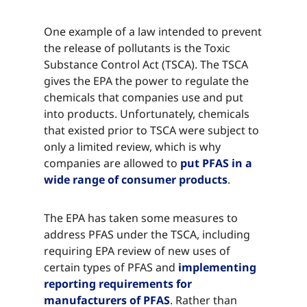
One example of a law intended to prevent
the release of pollutants is the Toxic
Substance Control Act (TSCA). The TSCA
gives the EPA the power to regulate the
chemicals that companies use and put
into products. Unfortunately, chemicals
that existed prior to TSCA were subject to
only a limited review, which is why
companies are allowed to​​​​‌ ‍ ​‍​‍‌‍ ‌ ​‍‌‍‍‌‌‍‌ ‌‍‍‌‌‍ ‍​‍​‍​ ‍‍​‍​‍‌ ​ ‌‍​‌‌‍ ‍‌‍‍‌‌ ‌​‌ ‍‌​‍ ‍‌‍‍‌‌‍ ​‍​‍​‍ ​​‍​‍‌‍‍​‌ ​‍‌‍‌‌‌‍‌‍​‍​‍​ ‍‍​‍​‍‌‍‍​‌ ‌​‌ ‌​‌ ​​‌ ​ ​ ‍‍​‍ ​‍ ‌‍​ ‌‍ ‌‌ ​ ​‍ ‍‌‍ ‌‌‍​‌‌‍‍‌‌‍ ‍​‍ ‍​ ​‍​ ​​​ ​‍​ ‌​‌ ​‍‌‍‌‌‌‍‌​‌‍‌‌‌ ​ ‌‍‍‌‌‍‌ ‌‍ ‍​‍ ‍‌ ​‍‌‍‍‌‌ ‌‍‌‍‌‌‌ ​‍‌‍‍ ‌‍‌‌‌‍‌‌‌ ​​‌‍‌‌‌ ​‍​‍ ‍‌‍ ‌ ​‍‌‍‌ ​‍ ‌‍‍‌‌‍ ‍‌ ‌​‌‍‌‌‌‍ ‍‌ ‌​​‍ ‌‍‌‌‌‍‌​‌‍‍‌‌ ‌​​‍ ‌‍ ‌‌‍ ‌‍‌​‌‍‌‌​ ‌‌ ​​‌ ​‍‌‍‌‌‌ ​ ‌‍‌‌‌‍ ‍‌ ‌​‌‍​‌‌ ‌​‌‍‍‌‌‍ ‌‍ ‍​ ‍ ‌‍‍‌‌‍‌​​ ‌‌‍​ ​ ​‍‌‍‌‍​ ​​​ ​‌‌‍​ ​ ‌ ​ ‌ ​‍ ‌‌‍​‍​ ‌​​ ​‌‌‍​‌​‍ ‌​ ‌​​ ‌​‌‍​‌​ ‌​​‍ ‌‌‍​‌​ ​​‌‍​‌‌‍‌‌​‍ ‌​ ‌‍​ ‌ ​ ‌‌‌‍​ ​ ‌​​ ‍​​ ‍‌​ ​‍​ ‌ ​ ​ ​ ​​​ ‌​​ ‍ ‌ ‌​‌ ‍‌‌ ​​‌‍‌‌​ ‌‌‍​‌‌ ​‍‌ ‌​‌‍‍‌‌‍​ ‌‍ ​‌‍‌‌​ ‍ ‌ ​​‌‍​‌‌ ‌​‌‍‍​​ ‌‌‍​ ‌‍ ‌‍ ‍‌ ‌​‌‍‌‌‌‍ ‍‌ ‌​​‍‌‌​ ‌‌‌​​‍‌‌ ‌‍‍ ‌‍‌‌‌ ‍‌​‍‌‌​ ​ ‌​‌​​‍‌‌​ ​ ‌​‌​​‍‌‌​ ​‍​ ​‍​ ‍‌​ ​‍​ ‌ ‌‍‌‌​ ‍​​ ​ ​ ​‌‌‍‌‌​ ‌‌​ ‌‌​ ‍​​ ‌​​‍‌‌​ ​‍​ ​‍​‍‌‌​ ‌‌‌​‌​​‍ ‍‌‍​ ‌‍‍​‌‍‍‌‌‍ ​‌‍‌​‌ ​‍‌‍‌‌‌‍ ‍​‍‌‌​ ‌‌‌​​‍‌‌ ‌‍‍ ‌‍‌‌‌ ‍‌​‍‌‌​ ​ ‌​‌​​‍‌‌​ ​ ‌​‌​​‍‌‌​ ​‍​ ​‍‌‍‌‌​ ‌‍‌‍​‌​ ​‌‌‍​‌​ ​‌‌‍‌‍‌‍‌​​ ‍​​ ‍​‌‍​‍‌‍‌​​‍‌‌​ ​‍​ ​‍​‍‌‌​ ‌‌‌​‌​​‍ ‍‌ ‌​‌‍‌‌‌ ‍​‌ ‌​​ ‌‍​‍‌‍​‌‌ ​ ‌‍‌‌‌‌‌‌‌ ​‍‌‍ ​​ ‌‌‍‍​‌ ‌​‌ ‌​‌ ​​‌ ​ ​‍‌‌​ ​ ‌​​‌​‍‌‌​ ​‍‌​‌‍​‍‌‌​ ​‍‌​‌‍‌‍​ ‌‍ ‌‌ ​ ​‍ ‍‌‍ ‌‌‍​‌‌‍‍‌‌‍ ‍​‍ ‍​ ​‍​ ​​​ ​‍​ ‌​‌ ​‍‌‍‌‌‌‍‌​‌‍‌‌‌ ​ ‌‍‍‌‌‍‌ ‌‍ ‍​‍ ‍‌ ​‍‌‍‍‌‌ ‌‍‌‍‌‌‌ ​‍‌‍‍ ‌‍‌‌‌‍‌‌‌ ​​‌‍‌‌‌ ​‍​‍ ‍‌‍ ‌ ​‍‌‍‌ ​‍‌‍‌‍‍‌‌‍‌​​ ‌‌‍​ ​ ​‍‌‍‌‍​ ​​​ ​‌‌‍​ ​ ‌ ​ ‌ ​‍ ‌‌‍​‍​ ‌​​ ​‌‌‍​‌​‍ ‌​ ‌​​ ‌​‌‍​‌​ ‌​​‍ ‌‌‍​‌​ ​​‌‍​‌‌‍‌‌​‍ ‌​ ‌‍​ ‌ ​ ‌‌‌‍​ ​ ‌​​ ‍​​ ‍‌​ ​‍​ ‌ ​ ​ ​ ​​​ ‌​​‍‌‍‌ ‌​‌ ‍‌‌ ​​‌‍‌‌​ ‌‌‍​‌‌ ​‍‌ ‌​‌‍‍‌‌‍​ ‌‍ ​‌‍‌‌​‍‌‍‌ ​​‌‍​‌‌ ‌​‌‍‍​​ ‌‌‍​ ‌‍ ‌‍ ‍‌ ‌​‌‍‌‌‌‍ ‍‌ ‌​​‍‌‌​ ‌‌‌​​‍‌‌ ‌‍‍ ‌‍‌‌‌ ‍‌​‍‌‌​ ​ ‌​‌​​‍‌‌​ ​ ‌​‌​​‍‌‌​ ​‍​ ​‍​ ‍‌​ ​‍​ ‌ ‌‍‌‌​ ‍​​ ​ ​ ​‌‌‍‌‌​ ‌‌​ ‌‌​ ‍​​ ‌​​‍‌‌​ ​‍​ ​‍​‍‌‌​ ‌‌‌​‌​​‍ ‍‌‍​ ‌‍‍​‌‍‍‌‌‍ ​‌‍‌​‌ ​‍‌‍‌‌‌‍ ‍​‍‌‌​ ‌‌‌​​‍‌‌ ‌‍‍ ‌‍‌‌‌ ‍‌​‍‌‌​ ​ ‌​‌​​‍‌‌​ ​ ‌​‌​​‍‌‌​ ​‍​ ​‍‌‍‌‌​ ‌‍‌‍​‌​ ​‌‌‍​‌​ ​‌‌‍‌‍‌‍‌​​ ‍​​ ‍​‌‍​‍‌‍‌​​‍‌‌​ ​‍​ ​‍​‍‌‌​ ‌‌‌​‌​​‍ ‍‌ ‌​‌‍‌‌‌ ‍​‌ ‌​​‍‌‍‌ ​​‌‍‌‌‌ ​‍‌ ​ ‌ ​​‌‍‌‌‌‍​ ‌ ‌​‌‍‍‌‌ ‌‍‌‍‌‌​ ‌‌ ​​‌ ‌‌‌‍​‍‌‍ ​‌‍‍‌‌ ​ ‌‍‍​‌‍‌‌‌‍‌​​‍​‍‌ ‌
put PFAS in a
wide range of consumer products​​​​‌ ‍ ​‍​‍‌‍ ‌ ​‍‌‍‍‌‌‍‌ ‌‍‍‌‌‍ ‍​‍​‍​ ‍‍​‍​‍‌ ​ ‌‍​‌‌‍ ‍‌‍‍‌‌ ‌​‌ ‍‌​‍ ‍‌‍‍‌‌‍ ​‍​‍​‍ ​​‍​‍‌‍‍​‌ ​‍‌‍‌‌‌‍‌‍​‍​‍​ ‍‍​‍​‍‌‍‍​‌ ‌​‌ ‌​‌ ​​‌ ​ ​ ‍‍​‍ ​‍ ‌‍​ ‌‍ ‌‌ ​ ​‍ ‍‌‍ ‌‌‍​‌‌‍‍‌‌‍ ‍​‍ ‍​ ​‍​ ​​​ ​‍​ ‌​‌ ​‍‌‍‌‌‌‍‌​‌‍‌‌‌ ​ ‌‍‍‌‌‍‌ ‌‍ ‍​‍ ‍‌ ​‍‌‍‍‌‌ ‌‍‌‍‌‌‌ ​‍‌‍‍ ‌‍‌‌‌‍‌‌‌ ​​‌‍‌‌‌ ​‍​‍ ‍‌‍ ‌ ​‍‌‍‌ ​‍ ‌‍‍‌‌‍ ‍‌ ‌​‌‍‌‌‌‍ ‍‌ ‌​​‍ ‌‍‌‌‌‍‌​‌‍‍‌‌ ‌​​‍ ‌‍ ‌‌‍ ‌‍‌​‌‍‌‌​ ‌‌ ​​‌ ​‍‌‍‌‌‌ ​ ‌‍‌‌‌‍ ‍‌ ‌​‌‍​‌‌ ‌​‌‍‍‌‌‍ ‌‍ ‍​ ‍ ‌‍‍‌‌‍‌​​ ‌‌‍​ ​ ​‍‌‍‌‍​ ​​​ ​‌‌‍​ ​ ‌ ​ ‌ ​‍ ‌‌‍​‍​ ‌​​ ​‌‌‍​‌​‍ ‌​ ‌​​ ‌​‌‍​‌​ ‌​​‍ ‌‌‍​‌​ ​​‌‍​‌‌‍‌‌​‍ ‌​ ‌‍​ ‌ ​ ‌‌‌‍​ ​ ‌​​ ‍​​ ‍‌​ ​‍​ ‌ ​ ​ ​ ​​​ ‌​​ ‍ ‌ ‌​‌ ‍‌‌ ​​‌‍‌‌​ ‌‌‍​‌‌ ​‍‌ ‌​‌‍‍‌‌‍​ ‌‍ ​‌‍‌‌​ ‍ ‌ ​​‌‍​‌‌ ‌​‌‍‍​​ ‌‌‍​ ‌‍ ‌‍ ‍‌ ‌​‌‍‌‌‌‍ ‍‌ ‌​​‍‌‌​ ‌‌‌​​‍‌‌ ‌‍‍ ‌‍‌‌‌ ‍‌​‍‌‌​ ​ ‌​‌​​‍‌‌​ ​ ‌​‌​​‍‌‌​ ​‍​ ​‍​ ‍‌​ ​‍​ ‌ ‌‍‌‌​ ‍​​ ​ ​ ​‌‌‍‌‌​ ‌‌​ ‌‌​ ‍​​ ‌​​‍‌‌​ ​‍​ ​‍​‍‌‌​ ‌‌‌​‌​​‍ ‍‌‍​ ‌‍‍​‌‍‍‌‌‍ ​‌‍‌​‌ ​‍‌‍‌‌‌‍ ‍​‍‌‌​ ‌‌‌​​‍‌‌ ‌‍‍ ‌‍‌‌‌ ‍‌​‍‌‌​ ​ ‌​‌​​‍‌‌​ ​ ‌​‌​​‍‌‌​ ​‍​ ​‍‌‍​‌​ ​​​ ​​‌‍‌​​ ​​‌‍​‍​ ‌ ‌‍​ ‌‍‌‌​ ‌‌​ ​​​ ‌‍​‍‌‌​ ​‍​ ​‍​‍‌‌​ ‌‌‌​‌​​‍ ‍‌ ‌​‌‍‌‌‌ ‍​‌ ‌​​ ‌‍​‍‌‍​‌‌ ​ ‌‍‌‌‌‌‌‌‌ ​‍‌‍ ​​ ‌‌‍‍​‌ ‌​‌ ‌​‌ ​​‌ ​ ​‍‌‌​ ​ ‌​​‌​‍‌‌​ ​‍‌​‌‍​‍‌‌​ ​‍‌​‌‍‌‍​ ‌‍ ‌‌ ​ ​‍ ‍‌‍ ‌‌‍​‌‌‍‍‌‌‍ ‍​‍ ‍​ ​‍​ ​​​ ​‍​ ‌​‌ ​‍‌‍‌‌‌‍‌​‌‍‌‌‌ ​ ‌‍‍‌‌‍‌ ‌‍ ‍​‍ ‍‌ ​‍‌‍‍‌‌ ‌‍‌‍‌‌‌ ​‍‌‍‍ ‌‍‌‌‌‍‌‌‌ ​​‌‍‌‌‌ ​‍​‍ ‍‌‍ ‌ ​‍‌‍‌ ​‍‌‍‌‍‍‌‌‍‌​​ ‌‌‍​ ​ ​‍‌‍‌‍​ ​​​ ​‌‌‍​ ​ ‌ ​ ‌ ​‍ ‌‌‍​‍​ ‌​​ ​‌‌‍​‌​‍ ‌​ ‌​​ ‌​‌‍​‌​ ‌​​‍ ‌‌‍​‌​ ​​‌‍​‌‌‍‌‌​‍ ‌​ ‌‍​ ‌ ​ ‌‌‌‍​ ​ ‌​​ ‍​​ ‍‌​ ​‍​ ‌ ​ ​ ​ ​​​ ‌​​‍‌‍‌ ‌​‌ ‍‌‌ ​​‌‍‌‌​ ‌‌‍​‌‌ ​‍‌ ‌​‌‍‍‌‌‍​ ‌‍ ​‌‍‌‌​‍‌‍‌ ​​‌‍​‌‌ ‌​‌‍‍​​ ‌‌‍​ ‌‍ ‌‍ ‍‌ ‌​‌‍‌‌‌‍ ‍‌ ‌​​‍‌‌​ ‌‌‌​​‍‌‌ ‌‍‍ ‌‍‌‌‌ ‍‌​‍‌‌​ ​ ‌​‌​​‍‌‌​ ​ ‌​‌​​‍‌‌​ ​‍​ ​‍​ ‍‌​ ​‍​ ‌ ‌‍‌‌​ ‍​​ ​ ​ ​‌‌‍‌‌​ ‌‌​ ‌‌​ ‍​​ ‌​​‍‌‌​ ​‍​ ​‍​‍‌‌​ ‌‌‌​‌​​‍ ‍‌‍​ ‌‍‍​‌‍‍‌‌‍ ​‌‍‌​‌ ​‍‌‍‌‌‌‍ ‍​‍‌‌​ ‌‌‌​​‍‌‌ ‌‍‍ ‌‍‌‌‌ ‍‌​‍‌‌​ ​ ‌​‌​​‍‌‌​ ​ ‌​‌​​‍‌‌​ ​‍​ ​‍‌‍​‌​ ​​​ ​​‌‍‌​​ ​​‌‍​‍​ ‌ ‌‍​ ‌‍‌‌​ ‌‌​ ​​​ ‌‍​‍‌‌​ ​‍​ ​‍​‍‌‌​ ‌‌‌​‌​​‍ ‍‌ ‌​‌‍‌‌‌ ‍​‌ ‌​​‍‌‍‌ ​​‌‍‌‌‌ ​‍‌ ​ ‌ ​​‌‍‌‌‌‍​ ‌ ‌​‌‍‍‌‌ ‌‍‌‍‌‌​ ‌‌ ​​‌ ‌‌‌‍​‍‌‍ ​‌‍‍‌‌ ​ ‌‍‍​‌‍‌‌‌‍‌​​‍​‍‌ ‌
. ​​​​‌ ‍ ​‍​‍‌‍ ‌ ​‍‌‍‍‌‌‍‌ ‌‍‍‌‌‍ ‍​‍​‍​ ‍‍​‍​‍‌ ​ ‌‍​‌‌‍ ‍‌‍‍‌‌ ‌​‌ ‍‌​‍ ‍‌‍‍‌‌‍ ​‍​‍​‍ ​​‍​‍‌‍‍​‌ ​‍‌‍‌‌‌‍‌‍​‍​‍​ ‍‍​‍​‍‌‍‍​‌ ‌​‌ ‌​‌ ​​‌ ​ ​ ‍‍​‍ ​‍ ‌‍​ ‌‍ ‌‌ ​ ​‍ ‍‌‍ ‌‌‍​‌‌‍‍‌‌‍ ‍​‍ ‍​ ​‍​ ​​​ ​‍​ ‌​‌ ​‍‌‍‌‌‌‍‌​‌‍‌‌‌ ​ ‌‍‍‌‌‍‌ ‌‍ ‍​‍ ‍‌ ​‍‌‍‍‌‌ ‌‍‌‍‌‌‌ ​‍‌‍‍ ‌‍‌‌‌‍‌‌‌ ​​‌‍‌‌‌ ​‍​‍ ‍‌‍ ‌ ​‍‌‍‌ ​‍ ‌‍‍‌‌‍ ‍‌ ‌​‌‍‌‌‌‍ ‍‌ ‌​​‍ ‌‍‌‌‌‍‌​‌‍‍‌‌ ‌​​‍ ‌‍ ‌‌‍ ‌‍‌​‌‍‌‌​ ‌‌ ​​‌ ​‍‌‍‌‌‌ ​ ‌‍‌‌‌‍ ‍‌ ‌​‌‍​‌‌ ‌​‌‍‍‌‌‍ ‌‍ ‍​ ‍ ‌‍‍‌‌‍‌​​ ‌‌‍​ ​ ​‍‌‍‌‍​ ​​​ ​‌‌‍​ ​ ‌ ​ ‌ ​‍ ‌‌‍​‍​ ‌​​ ​‌‌‍​‌​‍ ‌​ ‌​​ ‌​‌‍​‌​ ‌​​‍ ‌‌‍​‌​ ​​‌‍​‌‌‍‌‌​‍ ‌​ ‌‍​ ‌ ​ ‌‌‌‍​ ​ ‌​​ ‍​​ ‍‌​ ​‍​ ‌ ​ ​ ​ ​​​ ‌​​ ‍ ‌ ‌​‌ ‍‌‌ ​​‌‍‌‌​ ‌‌‍​‌‌ ​‍‌ ‌​‌‍‍‌‌‍​ ‌‍ ​‌‍‌‌​ ‍ ‌ ​​‌‍​‌‌ ‌​‌‍‍​​ ‌‌‍​ ‌‍ ‌‍ ‍‌ ‌​‌‍‌‌‌‍ ‍‌ ‌​​‍‌‌​ ‌‌‌​​‍‌‌ ‌‍‍ ‌‍‌‌‌ ‍‌​‍‌‌​ ​ ‌​‌​​‍‌‌​ ​ ‌​‌​​‍‌‌​ ​‍​ ​‍​ ‍‌​ ​‍​ ‌ ‌‍‌‌​ ‍​​ ​ ​ ​‌‌‍‌‌​ ‌‌​ ‌‌​ ‍​​ ‌​​‍‌‌​ ​‍​ ​‍​‍‌‌​ ‌‌‌​‌​​‍ ‍‌‍​ ‌‍‍​‌‍‍‌‌‍ ​‌‍‌​‌ ​‍‌‍‌‌‌‍ ‍​‍‌‌​ ‌‌‌​​‍‌‌ ‌‍‍ ‌‍‌‌‌ ‍‌​‍‌‌​ ​ ‌​‌​​‍‌‌​ ​ ‌​‌​​‍‌‌​ ​‍​ ​‍​ ​‌​ ‌‍‌‍​ ‌‍​ ‌‍​ ​ ‍​​ ​ ‌‍‌‌​ ‌ ​ ‌‌​ ‍‌​ ‌ ​‍‌‌​ ​‍​ ​‍​‍‌‌​ ‌‌‌​‌​​‍ ‍‌ ‌​‌‍‌‌‌ ‍​‌ ‌​​ ‌‍​‍‌‍​‌‌ ​ ‌‍‌‌‌‌‌‌‌ ​‍‌‍ ​​ ‌‌‍‍​‌ ‌​‌ ‌​‌ ​​‌ ​ ​‍‌‌​ ​ ‌​​‌​‍‌‌​ ​‍‌​‌‍​‍‌‌​ ​‍‌​‌‍‌‍​ ‌‍ ‌‌ ​ ​‍ ‍‌‍ ‌‌‍​‌‌‍‍‌‌‍ ‍​‍ ‍​ ​‍​ ​​​ ​‍​ ‌​‌ ​‍‌‍‌‌‌‍‌​‌‍‌‌‌ ​ ‌‍‍‌‌‍‌ ‌‍ ‍​‍ ‍‌ ​‍‌‍‍‌‌ ‌‍‌‍‌‌‌ ​‍‌‍‍ ‌‍‌‌‌‍‌‌‌ ​​‌‍‌‌‌ ​‍​‍ ‍‌‍ ‌ ​‍‌‍‌ ​‍‌‍‌‍‍‌‌‍‌​​ ‌‌‍​ ​ ​‍‌‍‌‍​ ​​​ ​‌‌‍​ ​ ‌ ​ ‌ ​‍ ‌‌‍​‍​ ‌​​ ​‌‌‍​‌​‍ ‌​ ‌​​ ‌​‌‍​‌​ ‌​​‍ ‌‌‍​‌​ ​​‌‍​‌‌‍‌‌​‍ ‌​ ‌‍​ ‌ ​ ‌‌‌‍​ ​ ‌​​ ‍​​ ‍‌​ ​‍​ ‌ ​ ​ ​ ​​​ ‌​​‍‌‍‌ ‌​‌ ‍‌‌ ​​‌‍‌‌​ ‌‌‍​‌‌ ​‍‌ ‌​‌‍‍‌‌‍​ ‌‍ ​‌‍‌‌​‍‌‍‌ ​​‌‍​‌‌ ‌​‌‍‍​​ ‌‌‍​ ‌‍ ‌‍ ‍‌ ‌​‌‍‌‌‌‍ ‍‌ ‌​​‍‌‌​ ‌‌‌​​‍‌‌ ‌‍‍ ‌‍‌‌‌ ‍‌​‍‌‌​ ​ ‌​‌​​‍‌‌​ ​ ‌​‌​​‍‌‌​ ​‍​ ​‍​ ‍‌​ ​‍​ ‌ ‌‍‌‌​ ‍​​ ​ ​ ​‌‌‍‌‌​ ‌‌​ ‌‌​ ‍​​ ‌​​‍‌‌​ ​‍​ ​‍​‍‌‌​ ‌‌‌​‌​​‍ ‍‌‍​ ‌‍‍​‌‍‍‌‌‍ ​‌‍‌​‌ ​‍‌‍‌‌‌‍ ‍​‍‌‌​ ‌‌‌​​‍‌‌ ‌‍‍ ‌‍‌‌‌ ‍‌​‍‌‌​ ​ ‌​‌​​‍‌‌​ ​ ‌​‌​​‍‌‌​ ​‍​ ​‍​ ​‌​ ‌‍‌‍​ ‌‍​ ‌‍​ ​ ‍​​ ​ ‌‍‌‌​ ‌ ​ ‌‌​ ‍‌​ ‌ ​‍‌‌​ ​‍​ ​‍​‍‌‌​ ‌‌‌​‌​​‍ ‍‌ ‌​‌‍‌‌‌ ‍​‌ ‌​​‍‌‍‌ ​​‌‍‌‌‌ ​‍‌ ​ ‌ ​​‌‍‌‌‌‍​ ‌ ‌​‌‍‍‌‌ ‌‍‌‍‌‌​ ‌‌ ​​‌ ‌‌‌‍​‍‌‍ ​‌‍‍‌‌ ​ ‌‍‍​‌‍‌‌‌‍‌​​‍​‍‌ ‌
The EPA has taken some measures to
address PFAS under the TSCA, including
requiring EPA review of new uses of
certain types of PFAS and ​​​​‌ ‍ ​‍​‍‌‍ ‌ ​‍‌‍‍‌‌‍‌ ‌‍‍‌‌‍ ‍​‍​‍​ ‍‍​‍​‍‌ ​ ‌‍​‌‌‍ ‍‌‍‍‌‌ ‌​‌ ‍‌​‍ ‍‌‍‍‌‌‍ ​‍​‍​‍ ​​‍​‍‌‍‍​‌ ​‍‌‍‌‌‌‍‌‍​‍​‍​ ‍‍​‍​‍‌‍‍​‌ ‌​‌ ‌​‌ ​​‌ ​ ​ ‍‍​‍ ​‍ ‌‍​ ‌‍ ‌‌ ​ ​‍ ‍‌‍ ‌‌‍​‌‌‍‍‌‌‍ ‍​‍ ‍​ ​‍​ ​​​ ​‍​ ‌​‌ ​‍‌‍‌‌‌‍‌​‌‍‌‌‌ ​ ‌‍‍‌‌‍‌ ‌‍ ‍​‍ ‍‌ ​‍‌‍‍‌‌ ‌‍‌‍‌‌‌ ​‍‌‍‍ ‌‍‌‌‌‍‌‌‌ ​​‌‍‌‌‌ ​‍​‍ ‍‌‍ ‌ ​‍‌‍‌ ​‍ ‌‍‍‌‌‍ ‍‌ ‌​‌‍‌‌‌‍ ‍‌ ‌​​‍ ‌‍‌‌‌‍‌​‌‍‍‌‌ ‌​​‍ ‌‍ ‌‌‍ ‌‍‌​‌‍‌‌​ ‌‌ ​​‌ ​‍‌‍‌‌‌ ​ ‌‍‌‌‌‍ ‍‌ ‌​‌‍​‌‌ ‌​‌‍‍‌‌‍ ‌‍ ‍​ ‍ ‌‍‍‌‌‍‌​​ ‌‌‍​ ​ ​‍‌‍‌‍​ ​​​ ​‌‌‍​ ​ ‌ ​ ‌ ​‍ ‌‌‍​‍​ ‌​​ ​‌‌‍​‌​‍ ‌​ ‌​​ ‌​‌‍​‌​ ‌​​‍ ‌‌‍​‌​ ​​‌‍​‌‌‍‌‌​‍ ‌​ ‌‍​ ‌ ​ ‌‌‌‍​ ​ ‌​​ ‍​​ ‍‌​ ​‍​ ‌ ​ ​ ​ ​​​ ‌​​ ‍ ‌ ‌​‌ ‍‌‌ ​​‌‍‌‌​ ‌‌‍​‌‌ ​‍‌ ‌​‌‍‍‌‌‍​ ‌‍ ​‌‍‌‌​ ‍ ‌ ​​‌‍​‌‌ ‌​‌‍‍​​ ‌‌‍​ ‌‍ ‌‍ ‍‌ ‌​‌‍‌‌‌‍ ‍‌ ‌​​‍‌‌​ ‌‌‌​​‍‌‌ ‌‍‍ ‌‍‌‌‌ ‍‌​‍‌‌​ ​ ‌​‌​​‍‌‌​ ​ ‌​‌​​‍‌‌​ ​‍​ ​‍‌‍‌‌​ ‌ ​ ​‌‌‍​ ‌‍​ ​ ​‌‌‍‌‌‌‍‌​​ ‌​​ ​‍‌‍‌​​ ​ ​‍‌‌​ ​‍​ ​‍​‍‌‌​ ‌‌‌​‌​​‍ ‍‌‍​ ‌‍‍​‌‍‍‌‌‍ ​‌‍‌​‌ ​‍‌‍‌‌‌‍ ‍​‍‌‌​ ‌‌‌​​‍‌‌ ‌‍‍ ‌‍‌‌‌ ‍‌​‍‌‌​ ​ ‌​‌​​‍‌‌​ ​ ‌​‌​​‍‌‌​ ​‍​ ​‍​ ​‍‌‍​‌‌‍‌‌​ ‌‌‌‍​‌‌‍​‌‌‍‌‍​ ‌‍‌‍​ ​ ​‍‌‍‌‌​ ‌‍​‍‌‌​ ​‍​ ​‍​‍‌‌​ ‌‌‌​‌​​‍ ‍‌ ‌​‌‍‌‌‌ ‍​‌ ‌​​ ‌‍​‍‌‍​‌‌ ​ ‌‍‌‌‌‌‌‌‌ ​‍‌‍ ​​ ‌‌‍‍​‌ ‌​‌ ‌​‌ ​​‌ ​ ​‍‌‌​ ​ ‌​​‌​‍‌‌​ ​‍‌​‌‍​‍‌‌​ ​‍‌​‌‍‌‍​ ‌‍ ‌‌ ​ ​‍ ‍‌‍ ‌‌‍​‌‌‍‍‌‌‍ ‍​‍ ‍​ ​‍​ ​​​ ​‍​ ‌​‌ ​‍‌‍‌‌‌‍‌​‌‍‌‌‌ ​ ‌‍‍‌‌‍‌ ‌‍ ‍​‍ ‍‌ ​‍‌‍‍‌‌ ‌‍‌‍‌‌‌ ​‍‌‍‍ ‌‍‌‌‌‍‌‌‌ ​​‌‍‌‌‌ ​‍​‍ ‍‌‍ ‌ ​‍‌‍‌ ​‍‌‍‌‍‍‌‌‍‌​​ ‌‌‍​ ​ ​‍‌‍‌‍​ ​​​ ​‌‌‍​ ​ ‌ ​ ‌ ​‍ ‌‌‍​‍​ ‌​​ ​‌‌‍​‌​‍ ‌​ ‌​​ ‌​‌‍​‌​ ‌​​‍ ‌‌‍​‌​ ​​‌‍​‌‌‍‌‌​‍ ‌​ ‌‍​ ‌ ​ ‌‌‌‍​ ​ ‌​​ ‍​​ ‍‌​ ​‍​ ‌ ​ ​ ​ ​​​ ‌​​‍‌‍‌ ‌​‌ ‍‌‌ ​​‌‍‌‌​ ‌‌‍​‌‌ ​‍‌ ‌​‌‍‍‌‌‍​ ‌‍ ​‌‍‌‌​‍‌‍‌ ​​‌‍​‌‌ ‌​‌‍‍​​ ‌‌‍​ ‌‍ ‌‍ ‍‌ ‌​‌‍‌‌‌‍ ‍‌ ‌​​‍‌‌​ ‌‌‌​​‍‌‌ ‌‍‍ ‌‍‌‌‌ ‍‌​‍‌‌​ ​ ‌​‌​​‍‌‌​ ​ ‌​‌​​‍‌‌​ ​‍​ ​‍‌‍‌‌​ ‌ ​ ​‌‌‍​ ‌‍​ ​ ​‌‌‍‌‌‌‍‌​​ ‌​​ ​‍‌‍‌​​ ​ ​‍‌‌​ ​‍​ ​‍​‍‌‌​ ‌‌‌​‌​​‍ ‍‌‍​ ‌‍‍​‌‍‍‌‌‍ ​‌‍‌​‌ ​‍‌‍‌‌‌‍ ‍​‍‌‌​ ‌‌‌​​‍‌‌ ‌‍‍ ‌‍‌‌‌ ‍‌​‍‌‌​ ​ ‌​‌​​‍‌‌​ ​ ‌​‌​​‍‌‌​ ​‍​ ​‍​ ​‍‌‍​‌‌‍‌‌​ ‌‌‌‍​‌‌‍​‌‌‍‌‍​ ‌‍‌‍​ ​ ​‍‌‍‌‌​ ‌‍​‍‌‌​ ​‍​ ​‍​‍‌‌​ ‌‌‌​‌​​‍ ‍‌ ‌​‌‍‌‌‌ ‍​‌ ‌​​‍‌‍‌ ​​‌‍‌‌‌ ​‍‌ ​ ‌ ​​‌‍‌‌‌‍​ ‌ ‌​‌‍‍‌‌ ‌‍‌‍‌‌​ ‌‌ ​​‌ ‌‌‌‍​‍‌‍ ​‌‍‍‌‌ ​ ‌‍‍​‌‍‌‌‌‍‌​​‍​‍‌ ‌
implementing
reporting requirements for
manufacturers of PFAS​​​​‌ ‍ ​‍​‍‌‍ ‌ ​‍‌‍‍‌‌‍‌ ‌‍‍‌‌‍ ‍​‍​‍​ ‍‍​‍​‍‌ ​ ‌‍​‌‌‍ ‍‌‍‍‌‌ ‌​‌ ‍‌​‍ ‍‌‍‍‌‌‍ ​‍​‍​‍ ​​‍​‍‌‍‍​‌ ​‍‌‍‌‌‌‍‌‍​‍​‍​ ‍‍​‍​‍‌‍‍​‌ ‌​‌ ‌​‌ ​​‌ ​ ​ ‍‍​‍ ​‍ ‌‍​ ‌‍ ‌‌ ​ ​‍ ‍‌‍ ‌‌‍​‌‌‍‍‌‌‍ ‍​‍ ‍​ ​‍​ ​​​ ​‍​ ‌​‌ ​‍‌‍‌‌‌‍‌​‌‍‌‌‌ ​ ‌‍‍‌‌‍‌ ‌‍ ‍​‍ ‍‌ ​‍‌‍‍‌‌ ‌‍‌‍‌‌‌ ​‍‌‍‍ ‌‍‌‌‌‍‌‌‌ ​​‌‍‌‌‌ ​‍​‍ ‍‌‍ ‌ ​‍‌‍‌ ​‍ ‌‍‍‌‌‍ ‍‌ ‌​‌‍‌‌‌‍ ‍‌ ‌​​‍ ‌‍‌‌‌‍‌​‌‍‍‌‌ ‌​​‍ ‌‍ ‌‌‍ ‌‍‌​‌‍‌‌​ ‌‌ ​​‌ ​‍‌‍‌‌‌ ​ ‌‍‌‌‌‍ ‍‌ ‌​‌‍​‌‌ ‌​‌‍‍‌‌‍ ‌‍ ‍​ ‍ ‌‍‍‌‌‍‌​​ ‌‌‍​ ​ ​‍‌‍‌‍​ ​​​ ​‌‌‍​ ​ ‌ ​ ‌ ​‍ ‌‌‍​‍​ ‌​​ ​‌‌‍​‌​‍ ‌​ ‌​​ ‌​‌‍​‌​ ‌​​‍ ‌‌‍​‌​ ​​‌‍​‌‌‍‌‌​‍ ‌​ ‌‍​ ‌ ​ ‌‌‌‍​ ​ ‌​​ ‍​​ ‍‌​ ​‍​ ‌ ​ ​ ​ ​​​ ‌​​ ‍ ‌ ‌​‌ ‍‌‌ ​​‌‍‌‌​ ‌‌‍​‌‌ ​‍‌ ‌​‌‍‍‌‌‍​ ‌‍ ​‌‍‌‌​ ‍ ‌ ​​‌‍​‌‌ ‌​‌‍‍​​ ‌‌‍​ ‌‍ ‌‍ ‍‌ ‌​‌‍‌‌‌‍ ‍‌ ‌​​‍‌‌​ ‌‌‌​​‍‌‌ ‌‍‍ ‌‍‌‌‌ ‍‌​‍‌‌​ ​ ‌​‌​​‍‌‌​ ​ ‌​‌​​‍‌‌​ ​‍​ ​‍‌‍‌‌​ ‌ ​ ​‌‌‍​ ‌‍​ ​ ​‌‌‍‌‌‌‍‌​​ ‌​​ ​‍‌‍‌​​ ​ ​‍‌‌​ ​‍​ ​‍​‍‌‌​ ‌‌‌​‌​​‍ ‍‌‍​ ‌‍‍​‌‍‍‌‌‍ ​‌‍‌​‌ ​‍‌‍‌‌‌‍ ‍​‍‌‌​ ‌‌‌​​‍‌‌ ‌‍‍ ‌‍‌‌‌ ‍‌​‍‌‌​ ​ ‌​‌​​‍‌‌​ ​ ‌​‌​​‍‌‌​ ​‍​ ​‍​ ​ ​ ‌‍‌‍‌‌​ ​‍​ ‌​‌‍​ ‌‍‌​‌‍​‍​ ​ ‌‍​ ‌‍‌​‌‍​‌​‍‌‌​ ​‍​ ​‍​‍‌‌​ ‌‌‌​‌​​‍ ‍‌ ‌​‌‍‌‌‌ ‍​‌ ‌​​ ‌‍​‍‌‍​‌‌ ​ ‌‍‌‌‌‌‌‌‌ ​‍‌‍ ​​ ‌‌‍‍​‌ ‌​‌ ‌​‌ ​​‌ ​ ​‍‌‌​ ​ ‌​​‌​‍‌‌​ ​‍‌​‌‍​‍‌‌​ ​‍‌​‌‍‌‍​ ‌‍ ‌‌ ​ ​‍ ‍‌‍ ‌‌‍​‌‌‍‍‌‌‍ ‍​‍ ‍​ ​‍​ ​​​ ​‍​ ‌​‌ ​‍‌‍‌‌‌‍‌​‌‍‌‌‌ ​ ‌‍‍‌‌‍‌ ‌‍ ‍​‍ ‍‌ ​‍‌‍‍‌‌ ‌‍‌‍‌‌‌ ​‍‌‍‍ ‌‍‌‌‌‍‌‌‌ ​​‌‍‌‌‌ ​‍​‍ ‍‌‍ ‌ ​‍‌‍‌ ​‍‌‍‌‍‍‌‌‍‌​​ ‌‌‍​ ​ ​‍‌‍‌‍​ ​​​ ​‌‌‍​ ​ ‌ ​ ‌ ​‍ ‌‌‍​‍​ ‌​​ ​‌‌‍​‌​‍ ‌​ ‌​​ ‌​‌‍​‌​ ‌​​‍ ‌‌‍​‌​ ​​‌‍​‌‌‍‌‌​‍ ‌​ ‌‍​ ‌ ​ ‌‌‌‍​ ​ ‌​​ ‍​​ ‍‌​ ​‍​ ‌ ​ ​ ​ ​​​ ‌​​‍‌‍‌ ‌​‌ ‍‌‌ ​​‌‍‌‌​ ‌‌‍​‌‌ ​‍‌ ‌​‌‍‍‌‌‍​ ‌‍ ​‌‍‌‌​‍‌‍‌ ​​‌‍​‌‌ ‌​‌‍‍​​ ‌‌‍​ ‌‍ ‌‍ ‍‌ ‌​‌‍‌‌‌‍ ‍‌ ‌​​‍‌‌​ ‌‌‌​​‍‌‌ ‌‍‍ ‌‍‌‌‌ ‍‌​‍‌‌​ ​ ‌​‌​​‍‌‌​ ​ ‌​‌​​‍‌‌​ ​‍​ ​‍‌‍‌‌​ ‌ ​ ​‌‌‍​ ‌‍​ ​ ​‌‌‍‌‌‌‍‌​​ ‌​​ ​‍‌‍‌​​ ​ ​‍‌‌​ ​‍​ ​‍​‍‌‌​ ‌‌‌​‌​​‍ ‍‌‍​ ‌‍‍​‌‍‍‌‌‍ ​‌‍‌​‌ ​‍‌‍‌‌‌‍ ‍​‍‌‌​ ‌‌‌​​‍‌‌ ‌‍‍ ‌‍‌‌‌ ‍‌​‍‌‌​ ​ ‌​‌​​‍‌‌​ ​ ‌​‌​​‍‌‌​ ​‍​ ​‍​ ​ ​ ‌‍‌‍‌‌​ ​‍​ ‌​‌‍​ ‌‍‌​‌‍​‍​ ​ ‌‍​ ‌‍‌​‌‍​‌​‍‌‌​ ​‍​ ​‍​‍‌‌​ ‌‌‌​‌​​‍ ‍‌ ‌​‌‍‌‌‌ ‍​‌ ‌​​‍‌‍‌ ​​‌‍‌‌‌ ​‍‌ ​ ‌ ​​‌‍‌‌‌‍​ ‌ ‌​‌‍‍‌‌ ‌‍‌‍‌‌​ ‌‌ ​​‌ ‌‌‌‍​‍‌‍ ​‌‍‍‌‌ ​ ‌‍‍​‌‍‌‌‌‍‌​​‍​‍‌ ‌
. Rather than