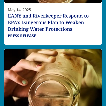
May 14, 2025
EANY and Riverkeeper Respond to
EPA’s Dangerous Plan to Weaken
Drinking Water Protections​​​​‌ ‍ ​‍​‍‌‍ ‌ ​‍‌‍‍‌‌‍‌ ‌‍‍‌‌‍ ‍​‍​‍​ ‍‍​‍​‍‌ ​ ‌‍​‌‌‍ ‍‌‍‍‌‌ ‌​‌ ‍‌​‍ ‍‌‍‍‌‌‍ ​‍​‍​‍ ​​‍​‍‌‍‍​‌ ​‍‌‍‌‌‌‍‌‍​‍​‍​ ‍‍​‍​‍‌‍‍​‌ ‌​‌ ‌​‌ ​​‌ ​ ​ ‍‍​‍ ​‍ ‌‍​ ‌‍ ‌‌ ​ ​‍ ‍‌‍ ‌‌‍​‌‌‍‍‌‌‍ ‍​‍ ‍​ ​‍​ ​​​ ​‍​ ‌​‌ ​‍‌‍‌‌‌‍‌​‌‍‌‌‌ ​ ‌‍‍‌‌‍‌ ‌‍ ‍​‍ ‍‌ ​‍‌‍‍‌‌ ‌‍‌‍‌‌‌ ​‍‌‍‍ ‌‍‌‌‌‍‌‌‌ ​​‌‍‌‌‌ ​‍​‍ ‍‌‍ ‌ ​‍‌‍‌ ​‍ ‌‍‍‌‌‍ ‍‌ ‌​‌‍‌‌‌‍ ‍‌ ‌​​‍ ‌‍‌‌‌‍‌​‌‍‍‌‌ ‌​​‍ ‌‍ ‌‌‍ ‌‍‌​‌‍‌‌​ ‌‌ ​​‌ ​‍‌‍‌‌‌ ​ ‌‍‌‌‌‍ ‍‌ ‌​‌‍​‌‌ ‌​‌‍‍‌‌‍ ‌‍ ‍​ ‍ ‌‍‍‌‌‍‌​​ ‌‌‍​ ‌‍​‍‌‍​‍​ ‌‍​ ​ ‌‍‌‌​ ‌‍‌‍​‍​‍ ‌​ ‌‍​ ​​​ ‌‌‌‍​ ​‍ ‌​ ‌​​ ‍‌​ ​‍​ ​​​‍ ‌‌‍​‍‌‍​ ​ ​‍​ ‌‌​‍ ‌‌‍‌​​ ​ ​ ‌​​ ‌‍​ ‌​​ ​‍‌‍​‌‌‍‌​​ ‍‌‌‍‌​​ ​‌​ ​​​ ‍ ‌ ‌​‌ ‍‌‌ ​​‌‍‌‌​ ‌‌‍​‌‌ ​‍‌ ‌​‌‍‍‌‌‍​ ‌‍ ​‌‍‌‌​ ‍ ‌ ​​‌‍​‌‌ ‌​‌‍‍​​ ‌‌ ‌​‌‍‍‌‌ ‌​‌‍ ​‌‍‌‌​ ‌‍​‍‌‍​‌‌ ​ ‌‍‌‌‌‌‌‌‌ ​‍‌‍ ​​ ‌‌‍‍​‌ ‌​‌ ‌​‌ ​​‌ ​ ​‍‌‌​ ​ ‌​​‌​‍‌‌​ ​‍‌​‌‍​‍‌‌​ ​‍‌​‌‍‌‍​ ‌‍ ‌‌ ​ ​‍ ‍‌‍ ‌‌‍​‌‌‍‍‌‌‍ ‍​‍ ‍​ ​‍​ ​​​ ​‍​ ‌​‌ ​‍‌‍‌‌‌‍‌​‌‍‌‌‌ ​ ‌‍‍‌‌‍‌ ‌‍ ‍​‍ ‍‌ ​‍‌‍‍‌‌ ‌‍‌‍‌‌‌ ​‍‌‍‍ ‌‍‌‌‌‍‌‌‌ ​​‌‍‌‌‌ ​‍​‍ ‍‌‍ ‌ ​‍‌‍‌ ​‍‌‍‌‍‍‌‌‍‌​​ ‌‌‍​ ‌‍​‍‌‍​‍​ ‌‍​ ​ ‌‍‌‌​ ‌‍‌‍​‍​‍ ‌​ ‌‍​ ​​​ ‌‌‌‍​ ​‍ ‌​ ‌​​ ‍‌​ ​‍​ ​​​‍ ‌‌‍​‍‌‍​ ​ ​‍​ ‌‌​‍ ‌‌‍‌​​ ​ ​ ‌​​ ‌‍​ ‌​​ ​‍‌‍​‌‌‍‌​​ ‍‌‌‍‌​​ ​‌​ ​​​‍‌‍‌ ‌​‌ ‍‌‌ ​​‌‍‌‌​ ‌‌‍​‌‌ ​‍‌ ‌​‌‍‍‌‌‍​ ‌‍ ​‌‍‌‌​‍‌‍‌ ​​‌‍​‌‌ ‌​‌‍‍​​ ‌‌ ‌​‌‍‍‌‌ ‌​‌‍ ​‌‍‌‌​‍‌‍‌ ​​‌‍‌‌‌ ​‍‌ ​ ‌ ​​‌‍‌‌‌‍​ ‌ ‌​‌‍‍‌‌ ‌‍‌‍‌‌​ ‌‌ ​​‌ ‌‌‌‍​‍‌‍ ​‌‍‍‌‌ ​ ‌‍‍​‌‍‌‌‌‍‌​​‍​‍‌ ‌
PRESS RELEASE​​​​‌ ‍ ​‍​‍‌‍ ‌ ​‍‌‍‍‌‌‍‌ ‌‍‍‌‌‍ ‍​‍​‍​ ‍‍​‍​‍‌ ​ ‌‍​‌‌‍ ‍‌‍‍‌‌ ‌​‌ ‍‌​‍ ‍‌‍‍‌‌‍ ​‍​‍​‍ ​​‍​‍‌‍‍​‌ ​‍‌‍‌‌‌‍‌‍​‍​‍​ ‍‍​‍​‍‌‍‍​‌ ‌​‌ ‌​‌ ​​‌ ​ ​ ‍‍​‍ ​‍ ‌‍​ ‌‍ ‌‌ ​ ​‍ ‍‌‍ ‌‌‍​‌‌‍‍‌‌‍ ‍​‍ ‍​ ​‍​ ​​​ ​‍​ ‌​‌ ​‍‌‍‌‌‌‍‌​‌‍‌‌‌ ​ ‌‍‍‌‌‍‌ ‌‍ ‍​‍ ‍‌ ​‍‌‍‍‌‌ ‌‍‌‍‌‌‌ ​‍‌‍‍ ‌‍‌‌‌‍‌‌‌ ​​‌‍‌‌‌ ​‍​‍ ‍‌‍ ‌ ​‍‌‍‌ ​‍ ‌‍‍‌‌‍ ‍‌ ‌​‌‍‌‌‌‍ ‍‌ ‌​​‍ ‌‍‌‌‌‍‌​‌‍‍‌‌ ‌​​‍ ‌‍ ‌‌‍ ‌‍‌​‌‍‌‌​ ‌‌ ​​‌ ​‍‌‍‌‌‌ ​ ‌‍‌‌‌‍ ‍‌ ‌​‌‍​‌‌ ‌​‌‍‍‌‌‍ ‌‍ ‍​ ‍ ‌‍‍‌‌‍‌​​ ‌​ ‍‌​ ​‍​ ‌‌‌‍​‌​ ‌‌‌‍​ ​ ‌​‌‍​‌​‍ ‌‌‍‌​‌‍​‌‌‍‌‌‌‍​‍​‍ ‌​ ‌​​ ‍‌‌‍‌‍‌‍​ ​‍ ‌‌‍​‌​ ​‌‌‍​‍‌‍‌‍​‍ ‌​ ​‌​ ​‌​ ​ ​ ​​‌‍​‌​ ‌‌‌‍​‍‌‍‌​‌‍‌‌‌‍‌‌‌‍‌‍​ ​‍​ ‍ ‌ ‌​‌ ‍‌‌ ​​‌‍‌‌​ ‌‌‍​ ‌‍​‌‌ ‌​‌‍‌‌‌‍‌ ‌‍ ‌ ​‍‌ ‍‌​ ‍ ‌ ​​‌‍​‌‌ ‌​‌‍‍​​ ‌‌‍ ‍‌‍​‌‌‍ ‌‌‍‌‌​ ‌‍​‍‌‍​‌‌ ​ ‌‍‌‌‌‌‌‌‌ ​‍‌‍ ​​ ‌‌‍‍​‌ ‌​‌ ‌​‌ ​​‌ ​ ​‍‌‌​ ​ ‌​​‌​‍‌‌​ ​‍‌​‌‍​‍‌‌​ ​‍‌​‌‍‌‍​ ‌‍ ‌‌ ​ ​‍ ‍‌‍ ‌‌‍​‌‌‍‍‌‌‍ ‍​‍ ‍​ ​‍​ ​​​ ​‍​ ‌​‌ ​‍‌‍‌‌‌‍‌​‌‍‌‌‌ ​ ‌‍‍‌‌‍‌ ‌‍ ‍​‍ ‍‌ ​‍‌‍‍‌‌ ‌‍‌‍‌‌‌ ​‍‌‍‍ ‌‍‌‌‌‍‌‌‌ ​​‌‍‌‌‌ ​‍​‍ ‍‌‍ ‌ ​‍‌‍‌ ​‍‌‍‌‍‍‌‌‍‌​​ ‌​ ‍‌​ ​‍​ ‌‌‌‍​‌​ ‌‌‌‍​ ​ ‌​‌‍​‌​‍ ‌‌‍‌​‌‍​‌‌‍‌‌‌‍​‍​‍ ‌​ ‌​​ ‍‌‌‍‌‍‌‍​ ​‍ ‌‌‍​‌​ ​‌‌‍​‍‌‍‌‍​‍ ‌​ ​‌​ ​‌​ ​ ​ ​​‌‍​‌​ ‌‌‌‍​‍‌‍‌​‌‍‌‌‌‍‌‌‌‍‌‍​ ​‍​‍‌‍‌ ‌​‌ ‍‌‌ ​​‌‍‌‌​ ‌‌‍​ ‌‍​‌‌ ‌​‌‍‌‌‌‍‌ ‌‍ ‌ ​‍‌ ‍‌​‍‌‍‌ ​​‌‍​‌‌ ‌​‌‍‍​​ ‌‌‍ ‍‌‍​‌‌‍ ‌‌‍‌‌​‍‌‍‌ ​​‌‍‌‌‌ ​‍‌ ​ ‌ ​​‌‍‌‌‌‍​ ‌ ‌​‌‍‍‌‌ ‌‍‌‍‌‌​ ‌‌ ​​‌ ‌‌‌‍​‍‌‍ ​‌‍‍‌‌ ​ ‌‍‍​‌‍‌‌‌‍‌​​‍​‍‌ ‌