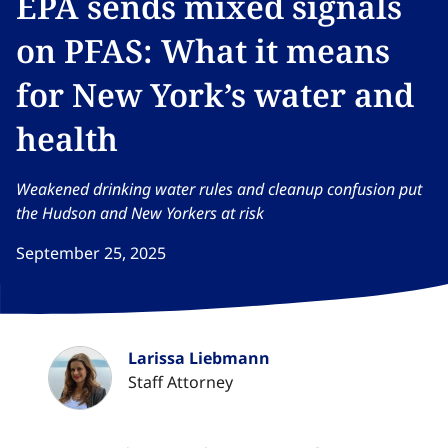
EPA sends mixed signals
on PFAS: What it means
for New York’s water and
health​​​​‌ ‍ ​‍​‍‌‍ ‌ ​‍‌‍‍‌‌‍‌ ‌‍‍‌‌‍ ‍​‍​‍​ ‍‍​‍​‍‌ ​ ‌‍​‌‌‍ ‍‌‍‍‌‌ ‌​‌ ‍‌​‍ ‍‌‍‍‌‌‍ ​‍​‍​‍ ​​‍​‍‌‍‍​‌ ​‍‌‍‌‌‌‍‌‍​‍​‍​ ‍‍​‍​‍‌‍‍​‌ ‌​‌ ‌​‌ ​​‌ ​ ​ ‍‍​‍ ​‍ ‌‍​ ‌‍ ‌‌ ​ ​‍ ‍‌‍ ‌‌‍​‌‌‍‍‌‌‍ ‍​‍ ‍​ ​‍​ ​​​ ​‍​ ‌​‌ ​‍‌‍‌‌‌‍‌​‌‍‌‌‌ ​ ‌‍‍‌‌‍‌ ‌‍ ‍​‍ ‍‌ ​‍‌‍‍‌‌ ‌‍‌‍‌‌‌ ​‍‌‍‍ ‌‍‌‌‌‍‌‌‌ ​​‌‍‌‌‌ ​‍​‍ ‍‌‍ ‌ ​‍‌‍‌ ​‍ ‌‍‍‌‌‍ ‍‌ ‌​‌‍‌‌‌‍ ‍‌ ‌​​‍ ‌‍‌‌‌‍‌​‌‍‍‌‌ ‌​​‍ ‌‍ ‌‌‍ ‌‍‌​‌‍‌‌​ ‌‌ ​​‌ ​‍‌‍‌‌‌ ​ ‌‍‌‌‌‍ ‍‌ ‌​‌‍​‌‌ ‌​‌‍‍‌‌‍ ‌‍ ‍​ ‍ ‌‍‍‌‌‍‌​​ ‌‌‍​ ​ ​‍‌‍‌‍​ ​​​ ​‌‌‍​ ​ ‌ ​ ‌ ​‍ ‌‌‍​‍​ ‌​​ ​‌‌‍​‌​‍ ‌​ ‌​​ ‌​‌‍​‌​ ‌​​‍ ‌‌‍​‌​ ​​‌‍​‌‌‍‌‌​‍ ‌​ ‌‍​ ‌ ​ ‌‌‌‍​ ​ ‌​​ ‍​​ ‍‌​ ​‍​ ‌ ​ ​ ​ ​​​ ‌​​ ‍ ‌ ‌​‌ ‍‌‌ ​​‌‍‌‌​ ‌‌‍​‌‌ ​‍‌ ‌​‌‍‍‌‌‍​ ‌‍ ​‌‍‌‌​ ‍ ‌ ​​‌‍​‌‌ ‌​‌‍‍​​ ‌‌ ‌​‌‍‍‌‌ ‌​‌‍ ​‌‍‌‌​ ‌‍​‍‌‍​‌‌ ​ ‌‍‌‌‌‌‌‌‌ ​‍‌‍ ​​ ‌‌‍‍​‌ ‌​‌ ‌​‌ ​​‌ ​ ​‍‌‌​ ​ ‌​​‌​‍‌‌​ ​‍‌​‌‍​‍‌‌​ ​‍‌​‌‍‌‍​ ‌‍ ‌‌ ​ ​‍ ‍‌‍ ‌‌‍​‌‌‍‍‌‌‍ ‍​‍ ‍​ ​‍​ ​​​ ​‍​ ‌​‌ ​‍‌‍‌‌‌‍‌​‌‍‌‌‌ ​ ‌‍‍‌‌‍‌ ‌‍ ‍​‍ ‍‌ ​‍‌‍‍‌‌ ‌‍‌‍‌‌‌ ​‍‌‍‍ ‌‍‌‌‌‍‌‌‌ ​​‌‍‌‌‌ ​‍​‍ ‍‌‍ ‌ ​‍‌‍‌ ​‍‌‍‌‍‍‌‌‍‌​​ ‌‌‍​ ​ ​‍‌‍‌‍​ ​​​ ​‌‌‍​ ​ ‌ ​ ‌ ​‍ ‌‌‍​‍​ ‌​​ ​‌‌‍​‌​‍ ‌​ ‌​​ ‌​‌‍​‌​ ‌​​‍ ‌‌‍​‌​ ​​‌‍​‌‌‍‌‌​‍ ‌​ ‌‍​ ‌ ​ ‌‌‌‍​ ​ ‌​​ ‍​​ ‍‌​ ​‍​ ‌ ​ ​ ​ ​​​ ‌​​‍‌‍‌ ‌​‌ ‍‌‌ ​​‌‍‌‌​ ‌‌‍​‌‌ ​‍‌ ‌​‌‍‍‌‌‍​ ‌‍ ​‌‍‌‌​‍‌‍‌ ​​‌‍​‌‌ ‌​‌‍‍​​ ‌‌ ‌​‌‍‍‌‌ ‌​‌‍ ​‌‍‌‌​‍‌‍‌ ​​‌‍‌‌‌ ​‍‌ ​ ‌ ​​‌‍‌‌‌‍​ ‌ ‌​‌‍‍‌‌ ‌‍‌‍‌‌​ ‌‌ ​​‌ ‌‌‌‍​‍‌‍ ​‌‍‍‌‌ ​ ‌‍‍​‌‍‌‌‌‍‌​​‍​‍‌ ‌
Weakened drinking water rules and cleanup confusion put
the Hudson and New Yorkers at risk​​​​‌ ‍ ​‍​‍‌‍ ‌ ​‍‌‍‍‌‌‍‌ ‌‍‍‌‌‍ ‍​‍​‍​ ‍‍​‍​‍‌ ​ ‌‍​‌‌‍ ‍‌‍‍‌‌ ‌​‌ ‍‌​‍ ‍‌‍‍‌‌‍ ​‍​‍​‍ ​​‍​‍‌‍‍​‌ ​‍‌‍‌‌‌‍‌‍​‍​‍​ ‍‍​‍​‍‌‍‍​‌ ‌​‌ ‌​‌ ​​‌ ​ ​ ‍‍​‍ ​‍ ‌‍​ ‌‍ ‌‌ ​ ​‍ ‍‌‍ ‌‌‍​‌‌‍‍‌‌‍ ‍​‍ ‍​ ​‍​ ​​​ ​‍​ ‌​‌ ​‍‌‍‌‌‌‍‌​‌‍‌‌‌ ​ ‌‍‍‌‌‍‌ ‌‍ ‍​‍ ‍‌ ​‍‌‍‍‌‌ ‌‍‌‍‌‌‌ ​‍‌‍‍ ‌‍‌‌‌‍‌‌‌ ​​‌‍‌‌‌ ​‍​‍ ‍‌‍ ‌ ​‍‌‍‌ ​‍ ‌‍‍‌‌‍ ‍‌ ‌​‌‍‌‌‌‍ ‍‌ ‌​​‍ ‌‍‌‌‌‍‌​‌‍‍‌‌ ‌​​‍ ‌‍ ‌‌‍ ‌‍‌​‌‍‌‌​ ‌‌ ​​‌ ​‍‌‍‌‌‌ ​ ‌‍‌‌‌‍ ‍‌ ‌​‌‍​‌‌ ‌​‌‍‍‌‌‍ ‌‍ ‍​ ‍ ‌‍‍‌‌‍‌​​ ‌‌‍​ ​ ​‍‌‍‌‍​ ​​​ ​‌‌‍​ ​ ‌ ​ ‌ ​‍ ‌‌‍​‍​ ‌​​ ​‌‌‍​‌​‍ ‌​ ‌​​ ‌​‌‍​‌​ ‌​​‍ ‌‌‍​‌​ ​​‌‍​‌‌‍‌‌​‍ ‌​ ‌‍​ ‌ ​ ‌‌‌‍​ ​ ‌​​ ‍​​ ‍‌​ ​‍​ ‌ ​ ​ ​ ​​​ ‌​​ ‍ ‌ ‌​‌ ‍‌‌ ​​‌‍‌‌​ ‌‌‍​‌‌ ​‍‌ ‌​‌‍‍‌‌‍​ ‌‍ ​‌‍‌‌​ ‍ ‌ ​​‌‍​‌‌ ‌​‌‍‍​​ ‌‌ ​ ‌ ‌‌‌‍​‍‌ ‌​‌‍‍‌‌ ‌​‌‍ ​‌‍‌‌​ ‌‍​‍‌‍​‌‌ ​ ‌‍‌‌‌‌‌‌‌ ​‍‌‍ ​​ ‌‌‍‍​‌ ‌​‌ ‌​‌ ​​‌ ​ ​‍‌‌​ ​ ‌​​‌​‍‌‌​ ​‍‌​‌‍​‍‌‌​ ​‍‌​‌‍‌‍​ ‌‍ ‌‌ ​ ​‍ ‍‌‍ ‌‌‍​‌‌‍‍‌‌‍ ‍​‍ ‍​ ​‍​ ​​​ ​‍​ ‌​‌ ​‍‌‍‌‌‌‍‌​‌‍‌‌‌ ​ ‌‍‍‌‌‍‌ ‌‍ ‍​‍ ‍‌ ​‍‌‍‍‌‌ ‌‍‌‍‌‌‌ ​‍‌‍‍ ‌‍‌‌‌‍‌‌‌ ​​‌‍‌‌‌ ​‍​‍ ‍‌‍ ‌ ​‍‌‍‌ ​‍‌‍‌‍‍‌‌‍‌​​ ‌‌‍​ ​ ​‍‌‍‌‍​ ​​​ ​‌‌‍​ ​ ‌ ​ ‌ ​‍ ‌‌‍​‍​ ‌​​ ​‌‌‍​‌​‍ ‌​ ‌​​ ‌​‌‍​‌​ ‌​​‍ ‌‌‍​‌​ ​​‌‍​‌‌‍‌‌​‍ ‌​ ‌‍​ ‌ ​ ‌‌‌‍​ ​ ‌​​ ‍​​ ‍‌​ ​‍​ ‌ ​ ​ ​ ​​​ ‌​​‍‌‍‌ ‌​‌ ‍‌‌ ​​‌‍‌‌​ ‌‌‍​‌‌ ​‍‌ ‌​‌‍‍‌‌‍​ ‌‍ ​‌‍‌‌​‍‌‍‌ ​​‌‍​‌‌ ‌​‌‍‍​​ ‌‌ ​ ‌ ‌‌‌‍​‍‌ ‌​‌‍‍‌‌ ‌​‌‍ ​‌‍‌‌​‍‌‍‌ ​​‌‍‌‌‌ ​‍‌ ​ ‌ ​​‌‍‌‌‌‍​ ‌ ‌​‌‍‍‌‌ ‌‍‌‍‌‌​ ‌‌ ​​‌ ‌‌‌‍​‍‌‍ ​‌‍‍‌‌ ​ ‌‍‍​‌‍‌‌‌‍‌​​‍​‍‌ ‌
September 25, 2025
Larissa Liebmann​​​​‌ ‍ ​‍​‍‌‍ ‌ ​‍‌‍‍‌‌‍‌ ‌‍‍‌‌‍ ‍​‍​‍​ ‍‍​‍​‍‌ ​ ‌‍​‌‌‍ ‍‌‍‍‌‌ ‌​‌ ‍‌​‍ ‍‌‍‍‌‌‍ ​‍​‍​‍ ​​‍​‍‌‍‍​‌ ​‍‌‍‌‌‌‍‌‍​‍​‍​ ‍‍​‍​‍‌‍‍​‌ ‌​‌ ‌​‌ ​​‌ ​ ​ ‍‍​‍ ​‍ ‌‍​ ‌‍ ‌‌ ​ ​‍ ‍‌‍ ‌‌‍​‌‌‍‍‌‌‍ ‍​‍ ‍​ ​‍​ ​​​ ​‍​ ‌​‌ ​‍‌‍‌‌‌‍‌​‌‍‌‌‌ ​ ‌‍‍‌‌‍‌ ‌‍ ‍​‍ ‍‌ ​‍‌‍‍‌‌ ‌‍‌‍‌‌‌ ​‍‌‍‍ ‌‍‌‌‌‍‌‌‌ ​​‌‍‌‌‌ ​‍​‍ ‍‌‍ ‌ ​‍‌‍‌ ​‍ ‌‍‍‌‌‍ ‍‌ ‌​‌‍‌‌‌‍ ‍‌ ‌​​‍ ‌‍‌‌‌‍‌​‌‍‍‌‌ ‌​​‍ ‌‍ ‌‌‍ ‌‍‌​‌‍‌‌​ ‌‌ ​​‌ ​‍‌‍‌‌‌ ​ ‌‍‌‌‌‍ ‍‌ ‌​‌‍​‌‌ ‌​‌‍‍‌‌‍ ‌‍ ‍​ ‍ ‌‍‍‌‌‍‌​​ ‌​ ‍​​ ​‍​ ‍‌​ ‍‌‌‍​‍​ ‍​​ ‌‍​ ​‌​‍ ‌‌‍​‍​ ‌​‌‍​‌​ ‌ ​‍ ‌​ ‌​​ ​‍​ ‌ ‌‍‌​​‍ ‌​ ‍​​ ​‍​ ‍​​ ​​​‍ ‌‌‍​‌‌‍​ ​ ‌‍‌‍‌​​ ‍​‌‍‌‍​ ‌​​ ‌‍​ ‌ ​ ‌​​ ​ ​ ​‌​ ‍ ‌ ‌​‌ ‍‌‌ ​​‌‍‌‌​ ‌‌ ​​‌‍‌‌‌ ​‍‌ ​ ‌‍ ‌‍ ‍​ ‍ ‌ ​​‌‍​‌‌ ‌​‌‍‍​​ ‌‌‍‌‍‌ ‌‌‌‍ ​‌‍ ​‌‍ ‍‌‍​‌‌‍ ‌‌‍‌‌​ ‌‍​‍‌‍​‌‌ ​ ‌‍‌‌‌‌‌‌‌ ​‍‌‍ ​​ ‌‌‍‍​‌ ‌​‌ ‌​‌ ​​‌ ​ ​‍‌‌​ ​ ‌​​‌​‍‌‌​ ​‍‌​‌‍​‍‌‌​ ​‍‌​‌‍‌‍​ ‌‍ ‌‌ ​ ​‍ ‍‌‍ ‌‌‍​‌‌‍‍‌‌‍ ‍​‍ ‍​ ​‍​ ​​​ ​‍​ ‌​‌ ​‍‌‍‌‌‌‍‌​‌‍‌‌‌ ​ ‌‍‍‌‌‍‌ ‌‍ ‍​‍ ‍‌ ​‍‌‍‍‌‌ ‌‍‌‍‌‌‌ ​‍‌‍‍ ‌‍‌‌‌‍‌‌‌ ​​‌‍‌‌‌ ​‍​‍ ‍‌‍ ‌ ​‍‌‍‌ ​‍‌‍‌‍‍‌‌‍‌​​ ‌​ ‍​​ ​‍​ ‍‌​ ‍‌‌‍​‍​ ‍​​ ‌‍​ ​‌​‍ ‌‌‍​‍​ ‌​‌‍​‌​ ‌ ​‍ ‌​ ‌​​ ​‍​ ‌ ‌‍‌​​‍ ‌​ ‍​​ ​‍​ ‍​​ ​​​‍ ‌‌‍​‌‌‍​ ​ ‌‍‌‍‌​​ ‍​‌‍‌‍​ ‌​​ ‌‍​ ‌ ​ ‌​​ ​ ​ ​‌​‍‌‍‌ ‌​‌ ‍‌‌ ​​‌‍‌‌​ ‌‌ ​​‌‍‌‌‌ ​‍‌ ​ ‌‍ ‌‍ ‍​‍‌‍‌ ​​‌‍​‌‌ ‌​‌‍‍​​ ‌‌‍‌‍‌ ‌‌‌‍ ​‌‍ ​‌‍ ‍‌‍​‌‌‍ ‌‌‍‌‌​‍‌‍‌ ​​‌‍‌‌‌ ​‍‌ ​ ‌ ​​‌‍‌‌‌‍​ ‌ ‌​‌‍‍‌‌ ‌‍‌‍‌‌​ ‌‌ ​​‌ ‌‌‌‍​‍‌‍ ​‌‍‍‌‌ ​ ‌‍‍​‌‍‌‌‌‍‌​​‍​‍‌ ‌
LL
Staff Attorney​​​​‌ ‍ ​‍​‍‌‍ ‌ ​‍‌‍‍‌‌‍‌ ‌‍‍‌‌‍ ‍​‍​‍​ ‍‍​‍​‍‌ ​ ‌‍​‌‌‍ ‍‌‍‍‌‌ ‌​‌ ‍‌​‍ ‍‌‍‍‌‌‍ ​‍​‍​‍ ​​‍​‍‌‍‍​‌ ​‍‌‍‌‌‌‍‌‍​‍​‍​ ‍‍​‍​‍‌‍‍​‌ ‌​‌ ‌​‌ ​​‌ ​ ​ ‍‍​‍ ​‍ ‌‍​ ‌‍ ‌‌ ​ ​‍ ‍‌‍ ‌‌‍​‌‌‍‍‌‌‍ ‍​‍ ‍​ ​‍​ ​​​ ​‍​ ‌​‌ ​‍‌‍‌‌‌‍‌​‌‍‌‌‌ ​ ‌‍‍‌‌‍‌ ‌‍ ‍​‍ ‍‌ ​‍‌‍‍‌‌ ‌‍‌‍‌‌‌ ​‍‌‍‍ ‌‍‌‌‌‍‌‌‌ ​​‌‍‌‌‌ ​‍​‍ ‍‌‍ ‌ ​‍‌‍‌ ​‍ ‌‍‍‌‌‍ ‍‌ ‌​‌‍‌‌‌‍ ‍‌ ‌​​‍ ‌‍‌‌‌‍‌​‌‍‍‌‌ ‌​​‍ ‌‍ ‌‌‍ ‌‍‌​‌‍‌‌​ ‌‌ ​​‌ ​‍‌‍‌‌‌ ​ ‌‍‌‌‌‍ ‍‌ ‌​‌‍​‌‌ ‌​‌‍‍‌‌‍ ‌‍ ‍​ ‍ ‌‍‍‌‌‍‌​​ ‌​ ‍​​ ​‍​ ‍‌​ ‍‌‌‍​‍​ ‍​​ ‌‍​ ​‌​‍ ‌‌‍​‍​ ‌​‌‍​‌​ ‌ ​‍ ‌​ ‌​​ ​‍​ ‌ ‌‍‌​​‍ ‌​ ‍​​ ​‍​ ‍​​ ​​​‍ ‌‌‍​‌‌‍​ ​ ‌‍‌‍‌​​ ‍​‌‍‌‍​ ‌​​ ‌‍​ ‌ ​ ‌​​ ​ ​ ​‌​ ‍ ‌ ‌​‌ ‍‌‌ ​​‌‍‌‌​ ‌‌ ​​‌‍‌‌‌ ​‍‌ ​ ‌‍ ‌‍ ‍​ ‍ ‌ ​​‌‍​‌‌ ‌​‌‍‍​​ ‌‌ ‌​‌‍‍‌‌ ‌​‌‍ ​‌‍‌‌​ ‌‍​‍‌‍​‌‌ ​ ‌‍‌‌‌‌‌‌‌ ​‍‌‍ ​​ ‌‌‍‍​‌ ‌​‌ ‌​‌ ​​‌ ​ ​‍‌‌​ ​ ‌​​‌​‍‌‌​ ​‍‌​‌‍​‍‌‌​ ​‍‌​‌‍‌‍​ ‌‍ ‌‌ ​ ​‍ ‍‌‍ ‌‌‍​‌‌‍‍‌‌‍ ‍​‍ ‍​ ​‍​ ​​​ ​‍​ ‌​‌ ​‍‌‍‌‌‌‍‌​‌‍‌‌‌ ​ ‌‍‍‌‌‍‌ ‌‍ ‍​‍ ‍‌ ​‍‌‍‍‌‌ ‌‍‌‍‌‌‌ ​‍‌‍‍ ‌‍‌‌‌‍‌‌‌ ​​‌‍‌‌‌ ​‍​‍ ‍‌‍ ‌ ​‍‌‍‌ ​‍‌‍‌‍‍‌‌‍‌​​ ‌​ ‍​​ ​‍​ ‍‌​ ‍‌‌‍​‍​ ‍​​ ‌‍​ ​‌​‍ ‌‌‍​‍​ ‌​‌‍​‌​ ‌ ​‍ ‌​ ‌​​ ​‍​ ‌ ‌‍‌​​‍ ‌​ ‍​​ ​‍​ ‍​​ ​​​‍ ‌‌‍​‌‌‍​ ​ ‌‍‌‍‌​​ ‍​‌‍‌‍​ ‌​​ ‌‍​ ‌ ​ ‌​​ ​ ​ ​‌​‍‌‍‌ ‌​‌ ‍‌‌ ​​‌‍‌‌​ ‌‌ ​​‌‍‌‌‌ ​‍‌ ​ ‌‍ ‌‍ ‍​‍‌‍‌ ​​‌‍​‌‌ ‌​‌‍‍​​ ‌‌ ‌​‌‍‍‌‌ ‌​‌‍ ​‌‍‌‌​‍‌‍‌ ​​‌‍‌‌‌ ​‍‌ ​ ‌ ​​‌‍‌‌‌‍​ ‌ ‌​‌‍‍‌‌ ‌‍‌‍‌‌​ ‌‌ ​​‌ ‌‌‌‍​‍‌‍ ​‌‍‍‌‌ ​ ‌‍‍​‌‍‌‌‌‍‌​​‍​‍‌ ‌