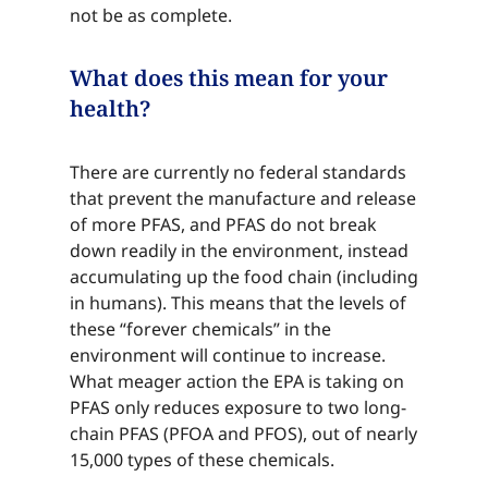
not be as complete.​​​​‌ ‍ ​‍​‍‌‍ ‌ ​‍‌‍‍‌‌‍‌ ‌‍‍‌‌‍ ‍​‍​‍​ ‍‍​‍​‍‌ ​ ‌‍​‌‌‍ ‍‌‍‍‌‌ ‌​‌ ‍‌​‍ ‍‌‍‍‌‌‍ ​‍​‍​‍ ​​‍​‍‌‍‍​‌ ​‍‌‍‌‌‌‍‌‍​‍​‍​ ‍‍​‍​‍‌‍‍​‌ ‌​‌ ‌​‌ ​​‌ ​ ​ ‍‍​‍ ​‍ ‌‍​ ‌‍ ‌‌ ​ ​‍ ‍‌‍ ‌‌‍​‌‌‍‍‌‌‍ ‍​‍ ‍​ ​‍​ ​​​ ​‍​ ‌​‌ ​‍‌‍‌‌‌‍‌​‌‍‌‌‌ ​ ‌‍‍‌‌‍‌ ‌‍ ‍​‍ ‍‌ ​‍‌‍‍‌‌ ‌‍‌‍‌‌‌ ​‍‌‍‍ ‌‍‌‌‌‍‌‌‌ ​​‌‍‌‌‌ ​‍​‍ ‍‌‍ ‌ ​‍‌‍‌ ​‍ ‌‍‍‌‌‍ ‍‌ ‌​‌‍‌‌‌‍ ‍‌ ‌​​‍ ‌‍‌‌‌‍‌​‌‍‍‌‌ ‌​​‍ ‌‍ ‌‌‍ ‌‍‌​‌‍‌‌​ ‌‌ ​​‌ ​‍‌‍‌‌‌ ​ ‌‍‌‌‌‍ ‍‌ ‌​‌‍​‌‌ ‌​‌‍‍‌‌‍ ‌‍ ‍​ ‍ ‌‍‍‌‌‍‌​​ ‌‌‍​ ​ ​‍‌‍‌‍​ ​​​ ​‌‌‍​ ​ ‌ ​ ‌ ​‍ ‌‌‍​‍​ ‌​​ ​‌‌‍​‌​‍ ‌​ ‌​​ ‌​‌‍​‌​ ‌​​‍ ‌‌‍​‌​ ​​‌‍​‌‌‍‌‌​‍ ‌​ ‌‍​ ‌ ​ ‌‌‌‍​ ​ ‌​​ ‍​​ ‍‌​ ​‍​ ‌ ​ ​ ​ ​​​ ‌​​ ‍ ‌ ‌​‌ ‍‌‌ ​​‌‍‌‌​ ‌‌‍​‌‌ ​‍‌ ‌​‌‍‍‌‌‍​ ‌‍ ​‌‍‌‌​ ‍ ‌ ​​‌‍​‌‌ ‌​‌‍‍​​ ‌‌‍​ ‌‍ ‌‍ ‍‌ ‌​‌‍‌‌‌‍ ‍‌ ‌​​‍‌‌​ ‌‌‌​​‍‌‌ ‌‍‍ ‌‍‌‌‌ ‍‌​‍‌‌​ ​ ‌​‌​​‍‌‌​ ​ ‌​‌​​‍‌‌​ ​‍​ ​‍​ ‍​​ ‍​​ ​​‌‍‌​‌‍‌‌​ ‌‌​ ‌ ​ ​‍‌‍‌‍‌‍‌‍​ ‍‌​ ​‍​‍‌‌​ ​‍​ ​‍​‍‌‌​ ‌‌‌​‌​​‍ ‍‌‍​ ‌‍‍​‌‍‍‌‌‍ ​‌‍‌​‌ ​‍‌‍‌‌‌‍ ‍​‍‌‌​ ‌‌‌​​‍‌‌ ‌‍‍ ‌‍‌‌‌ ‍‌​‍‌‌​ ​ ‌​‌​​‍‌‌​ ​ ‌​‌​​‍‌‌​ ​‍​ ​‍​ ​​‌‍​‌​ ​‍​ ​ ‌‍​ ​ ​‍​ ‌​‌‍‌‌‌‍‌​‌‍‌‍​ ‌ ​ ​​​‍‌‌​ ​‍​ ​‍​‍‌‌​ ‌‌‌​‌​​‍ ‍‌ ‌​‌‍‌‌‌ ‍​‌ ‌​​ ‌‍​‍‌‍​‌‌ ​ ‌‍‌‌‌‌‌‌‌ ​‍‌‍ ​​ ‌‌‍‍​‌ ‌​‌ ‌​‌ ​​‌ ​ ​‍‌‌​ ​ ‌​​‌​‍‌‌​ ​‍‌​‌‍​‍‌‌​ ​‍‌​‌‍‌‍​ ‌‍ ‌‌ ​ ​‍ ‍‌‍ ‌‌‍​‌‌‍‍‌‌‍ ‍​‍ ‍​ ​‍​ ​​​ ​‍​ ‌​‌ ​‍‌‍‌‌‌‍‌​‌‍‌‌‌ ​ ‌‍‍‌‌‍‌ ‌‍ ‍​‍ ‍‌ ​‍‌‍‍‌‌ ‌‍‌‍‌‌‌ ​‍‌‍‍ ‌‍‌‌‌‍‌‌‌ ​​‌‍‌‌‌ ​‍​‍ ‍‌‍ ‌ ​‍‌‍‌ ​‍‌‍‌‍‍‌‌‍‌​​ ‌‌‍​ ​ ​‍‌‍‌‍​ ​​​ ​‌‌‍​ ​ ‌ ​ ‌ ​‍ ‌‌‍​‍​ ‌​​ ​‌‌‍​‌​‍ ‌​ ‌​​ ‌​‌‍​‌​ ‌​​‍ ‌‌‍​‌​ ​​‌‍​‌‌‍‌‌​‍ ‌​ ‌‍​ ‌ ​ ‌‌‌‍​ ​ ‌​​ ‍​​ ‍‌​ ​‍​ ‌ ​ ​ ​ ​​​ ‌​​‍‌‍‌ ‌​‌ ‍‌‌ ​​‌‍‌‌​ ‌‌‍​‌‌ ​‍‌ ‌​‌‍‍‌‌‍​ ‌‍ ​‌‍‌‌​‍‌‍‌ ​​‌‍​‌‌ ‌​‌‍‍​​ ‌‌‍​ ‌‍ ‌‍ ‍‌ ‌​‌‍‌‌‌‍ ‍‌ ‌​​‍‌‌​ ‌‌‌​​‍‌‌ ‌‍‍ ‌‍‌‌‌ ‍‌​‍‌‌​ ​ ‌​‌​​‍‌‌​ ​ ‌​‌​​‍‌‌​ ​‍​ ​‍​ ‍​​ ‍​​ ​​‌‍‌​‌‍‌‌​ ‌‌​ ‌ ​ ​‍‌‍‌‍‌‍‌‍​ ‍‌​ ​‍​‍‌‌​ ​‍​ ​‍​‍‌‌​ ‌‌‌​‌​​‍ ‍‌‍​ ‌‍‍​‌‍‍‌‌‍ ​‌‍‌​‌ ​‍‌‍‌‌‌‍ ‍​‍‌‌​ ‌‌‌​​‍‌‌ ‌‍‍ ‌‍‌‌‌ ‍‌​‍‌‌​ ​ ‌​‌​​‍‌‌​ ​ ‌​‌​​‍‌‌​ ​‍​ ​‍​ ​​‌‍​‌​ ​‍​ ​ ‌‍​ ​ ​‍​ ‌​‌‍‌‌‌‍‌​‌‍‌‍​ ‌ ​ ​​​‍‌‌​ ​‍​ ​‍​‍‌‌​ ‌‌‌​‌​​‍ ‍‌ ‌​‌‍‌‌‌ ‍​‌ ‌​​‍‌‍‌ ​​‌‍‌‌‌ ​‍‌ ​ ‌ ​​‌‍‌‌‌‍​ ‌ ‌​‌‍‍‌‌ ‌‍‌‍‌‌​ ‌‌ ​​‌ ‌‌‌‍​‍‌‍ ​‌‍‍‌‌ ​ ‌‍‍​‌‍‌‌‌‍‌​​‍​‍‌ ‌
What does this mean for your
health?​​​​‌ ‍ ​‍​‍‌‍ ‌ ​‍‌‍‍‌‌‍‌ ‌‍‍‌‌‍ ‍​‍​‍​ ‍‍​‍​‍‌ ​ ‌‍​‌‌‍ ‍‌‍‍‌‌ ‌​‌ ‍‌​‍ ‍‌‍‍‌‌‍ ​‍​‍​‍ ​​‍​‍‌‍‍​‌ ​‍‌‍‌‌‌‍‌‍​‍​‍​ ‍‍​‍​‍‌‍‍​‌ ‌​‌ ‌​‌ ​​‌ ​ ​ ‍‍​‍ ​‍ ‌‍​ ‌‍ ‌‌ ​ ​‍ ‍‌‍ ‌‌‍​‌‌‍‍‌‌‍ ‍​‍ ‍​ ​‍​ ​​​ ​‍​ ‌​‌ ​‍‌‍‌‌‌‍‌​‌‍‌‌‌ ​ ‌‍‍‌‌‍‌ ‌‍ ‍​‍ ‍‌ ​‍‌‍‍‌‌ ‌‍‌‍‌‌‌ ​‍‌‍‍ ‌‍‌‌‌‍‌‌‌ ​​‌‍‌‌‌ ​‍​‍ ‍‌‍ ‌ ​‍‌‍‌ ​‍ ‌‍‍‌‌‍ ‍‌ ‌​‌‍‌‌‌‍ ‍‌ ‌​​‍ ‌‍‌‌‌‍‌​‌‍‍‌‌ ‌​​‍ ‌‍ ‌‌‍ ‌‍‌​‌‍‌‌​ ‌‌ ​​‌ ​‍‌‍‌‌‌ ​ ‌‍‌‌‌‍ ‍‌ ‌​‌‍​‌‌ ‌​‌‍‍‌‌‍ ‌‍ ‍​ ‍ ‌‍‍‌‌‍‌​​ ‌‌‍​ ​ ​‍‌‍‌‍​ ​​​ ​‌‌‍​ ​ ‌ ​ ‌ ​‍ ‌‌‍​‍​ ‌​​ ​‌‌‍​‌​‍ ‌​ ‌​​ ‌​‌‍​‌​ ‌​​‍ ‌‌‍​‌​ ​​‌‍​‌‌‍‌‌​‍ ‌​ ‌‍​ ‌ ​ ‌‌‌‍​ ​ ‌​​ ‍​​ ‍‌​ ​‍​ ‌ ​ ​ ​ ​​​ ‌​​ ‍ ‌ ‌​‌ ‍‌‌ ​​‌‍‌‌​ ‌‌‍​‌‌ ​‍‌ ‌​‌‍‍‌‌‍​ ‌‍ ​‌‍‌‌​ ‍ ‌ ​​‌‍​‌‌ ‌​‌‍‍​​ ‌‌‍​ ‌‍ ‌‍ ‍‌ ‌​‌‍‌‌‌‍ ‍‌ ‌​​‍‌‌​ ‌‌‌​​‍‌‌ ‌‍‍ ‌‍‌‌‌ ‍‌​‍‌‌​ ​ ‌​‌​​‍‌‌​ ​ ‌​‌​​‍‌‌​ ​‍​ ​‍​ ​ ​ ​ ​ ‍​​ ‌‍​ ‌‌​ ​​​ ‌ ‌‍‌​‌‍‌‍​ ‌‍‌‍‌‌‌‍‌‍​‍‌‌​ ​‍​ ​‍​‍‌‌​ ‌‌‌​‌​​‍ ‍‌‍​ ‌‍‍​‌‍‍‌‌‍ ​‌‍‌​‌ ​‍‌‍‌‌‌‍ ‍​‍‌‌​ ‌‌‌​​‍‌‌ ‌‍‍ ‌‍‌‌‌ ‍‌​‍‌‌​ ​ ‌​‌​​‍‌‌​ ​ ‌​‌​​‍‌‌​ ​‍​ ​‍‌‍​‌​ ‌‍​ ‍‌‌‍​‍​ ‍‌​ ​ ‌‍​‍‌‍‌‌​ ​‌‌‍​‍​ ‌‍​ ‌‍​‍‌‌​ ​‍​ ​‍​‍‌‌​ ‌‌‌​‌​​‍ ‍‌ ‌​‌‍‌‌‌ ‍​‌ ‌​​ ‌‍​‍‌‍​‌‌ ​ ‌‍‌‌‌‌‌‌‌ ​‍‌‍ ​​ ‌‌‍‍​‌ ‌​‌ ‌​‌ ​​‌ ​ ​‍‌‌​ ​ ‌​​‌​‍‌‌​ ​‍‌​‌‍​‍‌‌​ ​‍‌​‌‍‌‍​ ‌‍ ‌‌ ​ ​‍ ‍‌‍ ‌‌‍​‌‌‍‍‌‌‍ ‍​‍ ‍​ ​‍​ ​​​ ​‍​ ‌​‌ ​‍‌‍‌‌‌‍‌​‌‍‌‌‌ ​ ‌‍‍‌‌‍‌ ‌‍ ‍​‍ ‍‌ ​‍‌‍‍‌‌ ‌‍‌‍‌‌‌ ​‍‌‍‍ ‌‍‌‌‌‍‌‌‌ ​​‌‍‌‌‌ ​‍​‍ ‍‌‍ ‌ ​‍‌‍‌ ​‍‌‍‌‍‍‌‌‍‌​​ ‌‌‍​ ​ ​‍‌‍‌‍​ ​​​ ​‌‌‍​ ​ ‌ ​ ‌ ​‍ ‌‌‍​‍​ ‌​​ ​‌‌‍​‌​‍ ‌​ ‌​​ ‌​‌‍​‌​ ‌​​‍ ‌‌‍​‌​ ​​‌‍​‌‌‍‌‌​‍ ‌​ ‌‍​ ‌ ​ ‌‌‌‍​ ​ ‌​​ ‍​​ ‍‌​ ​‍​ ‌ ​ ​ ​ ​​​ ‌​​‍‌‍‌ ‌​‌ ‍‌‌ ​​‌‍‌‌​ ‌‌‍​‌‌ ​‍‌ ‌​‌‍‍‌‌‍​ ‌‍ ​‌‍‌‌​‍‌‍‌ ​​‌‍​‌‌ ‌​‌‍‍​​ ‌‌‍​ ‌‍ ‌‍ ‍‌ ‌​‌‍‌‌‌‍ ‍‌ ‌​​‍‌‌​ ‌‌‌​​‍‌‌ ‌‍‍ ‌‍‌‌‌ ‍‌​‍‌‌​ ​ ‌​‌​​‍‌‌​ ​ ‌​‌​​‍‌‌​ ​‍​ ​‍​ ​ ​ ​ ​ ‍​​ ‌‍​ ‌‌​ ​​​ ‌ ‌‍‌​‌‍‌‍​ ‌‍‌‍‌‌‌‍‌‍​‍‌‌​ ​‍​ ​‍​‍‌‌​ ‌‌‌​‌​​‍ ‍‌‍​ ‌‍‍​‌‍‍‌‌‍ ​‌‍‌​‌ ​‍‌‍‌‌‌‍ ‍​‍‌‌​ ‌‌‌​​‍‌‌ ‌‍‍ ‌‍‌‌‌ ‍‌​‍‌‌​ ​ ‌​‌​​‍‌‌​ ​ ‌​‌​​‍‌‌​ ​‍​ ​‍‌‍​‌​ ‌‍​ ‍‌‌‍​‍​ ‍‌​ ​ ‌‍​‍‌‍‌‌​ ​‌‌‍​‍​ ‌‍​ ‌‍​‍‌‌​ ​‍​ ​‍​‍‌‌​ ‌‌‌​‌​​‍ ‍‌ ‌​‌‍‌‌‌ ‍​‌ ‌​​‍‌‍‌ ​​‌‍‌‌‌ ​‍‌ ​ ‌ ​​‌‍‌‌‌‍​ ‌ ‌​‌‍‍‌‌ ‌‍‌‍‌‌​ ‌‌ ​​‌ ‌‌‌‍​‍‌‍ ​‌‍‍‌‌ ​ ‌‍‍​‌‍‌‌‌‍‌​​‍​‍‌ ‌
There are currently no federal standards
that prevent the manufacture and release
of more PFAS, and PFAS do not break
down readily in the environment, instead
accumulating up the food chain (including
in humans). This means that the levels of
these “forever chemicals” in the
environment will continue to increase.
What meager action the EPA is taking on
PFAS only reduces exposure to two long-
chain PFAS (PFOA and PFOS), out of nearly
15,000 types of these chemicals.​​​​‌ ‍ ​‍​‍‌‍ ‌ ​‍‌‍‍‌‌‍‌ ‌‍‍‌‌‍ ‍​‍​‍​ ‍‍​‍​‍‌ ​ ‌‍​‌‌‍ ‍‌‍‍‌‌ ‌​‌ ‍‌​‍ ‍‌‍‍‌‌‍ ​‍​‍​‍ ​​‍​‍‌‍‍​‌ ​‍‌‍‌‌‌‍‌‍​‍​‍​ ‍‍​‍​‍‌‍‍​‌ ‌​‌ ‌​‌ ​​‌ ​ ​ ‍‍​‍ ​‍ ‌‍​ ‌‍ ‌‌ ​ ​‍ ‍‌‍ ‌‌‍​‌‌‍‍‌‌‍ ‍​‍ ‍​ ​‍​ ​​​ ​‍​ ‌​‌ ​‍‌‍‌‌‌‍‌​‌‍‌‌‌ ​ ‌‍‍‌‌‍‌ ‌‍ ‍​‍ ‍‌ ​‍‌‍‍‌‌ ‌‍‌‍‌‌‌ ​‍‌‍‍ ‌‍‌‌‌‍‌‌‌ ​​‌‍‌‌‌ ​‍​‍ ‍‌‍ ‌ ​‍‌‍‌ ​‍ ‌‍‍‌‌‍ ‍‌ ‌​‌‍‌‌‌‍ ‍‌ ‌​​‍ ‌‍‌‌‌‍‌​‌‍‍‌‌ ‌​​‍ ‌‍ ‌‌‍ ‌‍‌​‌‍‌‌​ ‌‌ ​​‌ ​‍‌‍‌‌‌ ​ ‌‍‌‌‌‍ ‍‌ ‌​‌‍​‌‌ ‌​‌‍‍‌‌‍ ‌‍ ‍​ ‍ ‌‍‍‌‌‍‌​​ ‌‌‍​ ​ ​‍‌‍‌‍​ ​​​ ​‌‌‍​ ​ ‌ ​ ‌ ​‍ ‌‌‍​‍​ ‌​​ ​‌‌‍​‌​‍ ‌​ ‌​​ ‌​‌‍​‌​ ‌​​‍ ‌‌‍​‌​ ​​‌‍​‌‌‍‌‌​‍ ‌​ ‌‍​ ‌ ​ ‌‌‌‍​ ​ ‌​​ ‍​​ ‍‌​ ​‍​ ‌ ​ ​ ​ ​​​ ‌​​ ‍ ‌ ‌​‌ ‍‌‌ ​​‌‍‌‌​ ‌‌‍​‌‌ ​‍‌ ‌​‌‍‍‌‌‍​ ‌‍ ​‌‍‌‌​ ‍ ‌ ​​‌‍​‌‌ ‌​‌‍‍​​ ‌‌‍​ ‌‍ ‌‍ ‍‌ ‌​‌‍‌‌‌‍ ‍‌ ‌​​‍‌‌​ ‌‌‌​​‍‌‌ ‌‍‍ ‌‍‌‌‌ ‍‌​‍‌‌​ ​ ‌​‌​​‍‌‌​ ​ ‌​‌​​‍‌‌​ ​‍​ ​‍​ ​​‌‍‌​‌‍‌‍​ ​ ​ ‌ ​ ​‌‌‍​ ​ ​ ‌‍‌‍‌‍​‌‌‍​‌​ ‌ ​‍‌‌​ ​‍​ ​‍​‍‌‌​ ‌‌‌​‌​​‍ ‍‌‍​ ‌‍‍​‌‍‍‌‌‍ ​‌‍‌​‌ ​‍‌‍‌‌‌‍ ‍​‍‌‌​ ‌‌‌​​‍‌‌ ‌‍‍ ‌‍‌‌‌ ‍‌​‍‌‌​ ​ ‌​‌​​‍‌‌​ ​ ‌​‌​​‍‌‌​ ​‍​ ​‍​ ​‍‌‍‌‌‌‍​ ​ ​‍​ ‌‌​ ​ ​ ‌​‌‍‌‌​ ​‌​ ​​​ ​ ​ ‌​​‍‌‌​ ​‍​ ​‍​‍‌‌​ ‌‌‌​‌​​‍ ‍‌ ‌​‌‍‌‌‌ ‍​‌ ‌​​ ‌‍​‍‌‍​‌‌ ​ ‌‍‌‌‌‌‌‌‌ ​‍‌‍ ​​ ‌‌‍‍​‌ ‌​‌ ‌​‌ ​​‌ ​ ​‍‌‌​ ​ ‌​​‌​‍‌‌​ ​‍‌​‌‍​‍‌‌​ ​‍‌​‌‍‌‍​ ‌‍ ‌‌ ​ ​‍ ‍‌‍ ‌‌‍​‌‌‍‍‌‌‍ ‍​‍ ‍​ ​‍​ ​​​ ​‍​ ‌​‌ ​‍‌‍‌‌‌‍‌​‌‍‌‌‌ ​ ‌‍‍‌‌‍‌ ‌‍ ‍​‍ ‍‌ ​‍‌‍‍‌‌ ‌‍‌‍‌‌‌ ​‍‌‍‍ ‌‍‌‌‌‍‌‌‌ ​​‌‍‌‌‌ ​‍​‍ ‍‌‍ ‌ ​‍‌‍‌ ​‍‌‍‌‍‍‌‌‍‌​​ ‌‌‍​ ​ ​‍‌‍‌‍​ ​​​ ​‌‌‍​ ​ ‌ ​ ‌ ​‍ ‌‌‍​‍​ ‌​​ ​‌‌‍​‌​‍ ‌​ ‌​​ ‌​‌‍​‌​ ‌​​‍ ‌‌‍​‌​ ​​‌‍​‌‌‍‌‌​‍ ‌​ ‌‍​ ‌ ​ ‌‌‌‍​ ​ ‌​​ ‍​​ ‍‌​ ​‍​ ‌ ​ ​ ​ ​​​ ‌​​‍‌‍‌ ‌​‌ ‍‌‌ ​​‌‍‌‌​ ‌‌‍​‌‌ ​‍‌ ‌​‌‍‍‌‌‍​ ‌‍ ​‌‍‌‌​‍‌‍‌ ​​‌‍​‌‌ ‌​‌‍‍​​ ‌‌‍​ ‌‍ ‌‍ ‍‌ ‌​‌‍‌‌‌‍ ‍‌ ‌​​‍‌‌​ ‌‌‌​​‍‌‌ ‌‍‍ ‌‍‌‌‌ ‍‌​‍‌‌​ ​ ‌​‌​​‍‌‌​ ​ ‌​‌​​‍‌‌​ ​‍​ ​‍​ ​​‌‍‌​‌‍‌‍​ ​ ​ ‌ ​ ​‌‌‍​ ​ ​ ‌‍‌‍‌‍​‌‌‍​‌​ ‌ ​‍‌‌​ ​‍​ ​‍​‍‌‌​ ‌‌‌​‌​​‍ ‍‌‍​ ‌‍‍​‌‍‍‌‌‍ ​‌‍‌​‌ ​‍‌‍‌‌‌‍ ‍​‍‌‌​ ‌‌‌​​‍‌‌ ‌‍‍ ‌‍‌‌‌ ‍‌​‍‌‌​ ​ ‌​‌​​‍‌‌​ ​ ‌​‌​​‍‌‌​ ​‍​ ​‍​ ​‍‌‍‌‌‌‍​ ​ ​‍​ ‌‌​ ​ ​ ‌​‌‍‌‌​ ​‌​ ​​​ ​ ​ ‌​​‍‌‌​ ​‍​ ​‍​‍‌‌​ ‌‌‌​‌​​‍ ‍‌ ‌​‌‍‌‌‌ ‍​‌ ‌​​‍‌‍‌ ​​‌‍‌‌‌ ​‍‌ ​ ‌ ​​‌‍‌‌‌‍​ ‌ ‌​‌‍‍‌‌ ‌‍‌‍‌‌​ ‌‌ ​​‌ ‌‌‌‍​‍‌‍ ​‌‍‍‌‌ ​ ‌‍‍​‌‍‌‌‌‍‌​​‍​‍‌ ‌