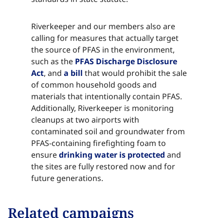
Riverkeeper and our members also are
calling for measures that actually target
the source of PFAS in the environment,
such as the ​​​​‌ ‍ ​‍​‍‌‍ ‌ ​‍‌‍‍‌‌‍‌ ‌‍‍‌‌‍ ‍​‍​‍​ ‍‍​‍​‍‌ ​ ‌‍​‌‌‍ ‍‌‍‍‌‌ ‌​‌ ‍‌​‍ ‍‌‍‍‌‌‍ ​‍​‍​‍ ​​‍​‍‌‍‍​‌ ​‍‌‍‌‌‌‍‌‍​‍​‍​ ‍‍​‍​‍‌‍‍​‌ ‌​‌ ‌​‌ ​​‌ ​ ​ ‍‍​‍ ​‍ ‌‍​ ‌‍ ‌‌ ​ ​‍ ‍‌‍ ‌‌‍​‌‌‍‍‌‌‍ ‍​‍ ‍​ ​‍​ ​​​ ​‍​ ‌​‌ ​‍‌‍‌‌‌‍‌​‌‍‌‌‌ ​ ‌‍‍‌‌‍‌ ‌‍ ‍​‍ ‍‌ ​‍‌‍‍‌‌ ‌‍‌‍‌‌‌ ​‍‌‍‍ ‌‍‌‌‌‍‌‌‌ ​​‌‍‌‌‌ ​‍​‍ ‍‌‍ ‌ ​‍‌‍‌ ​‍ ‌‍‍‌‌‍ ‍‌ ‌​‌‍‌‌‌‍ ‍‌ ‌​​‍ ‌‍‌‌‌‍‌​‌‍‍‌‌ ‌​​‍ ‌‍ ‌‌‍ ‌‍‌​‌‍‌‌​ ‌‌ ​​‌ ​‍‌‍‌‌‌ ​ ‌‍‌‌‌‍ ‍‌ ‌​‌‍​‌‌ ‌​‌‍‍‌‌‍ ‌‍ ‍​ ‍ ‌‍‍‌‌‍‌​​ ‌‌‍​ ​ ​‍‌‍‌‍​ ​​​ ​‌‌‍​ ​ ‌ ​ ‌ ​‍ ‌‌‍​‍​ ‌​​ ​‌‌‍​‌​‍ ‌​ ‌​​ ‌​‌‍​‌​ ‌​​‍ ‌‌‍​‌​ ​​‌‍​‌‌‍‌‌​‍ ‌​ ‌‍​ ‌ ​ ‌‌‌‍​ ​ ‌​​ ‍​​ ‍‌​ ​‍​ ‌ ​ ​ ​ ​​​ ‌​​ ‍ ‌ ‌​‌ ‍‌‌ ​​‌‍‌‌​ ‌‌‍​‌‌ ​‍‌ ‌​‌‍‍‌‌‍​ ‌‍ ​‌‍‌‌​ ‍ ‌ ​​‌‍​‌‌ ‌​‌‍‍​​ ‌‌‍​ ‌‍ ‌‍ ‍‌ ‌​‌‍‌‌‌‍ ‍‌ ‌​​‍‌‌​ ‌‌‌​​‍‌‌ ‌‍‍ ‌‍‌‌‌ ‍‌​‍‌‌​ ​ ‌​‌​​‍‌‌​ ​ ‌​‌​​‍‌‌​ ​‍​ ​‍​ ​‍​ ​‌​ ​‌​ ​​‌‍‌​​ ‌‌‌‍​‍‌‍​‍​ ​ ‌‍‌​‌‍​‍​ ‌‌​‍‌‌​ ​‍​ ​‍​‍‌‌​ ‌‌‌​‌​​‍ ‍‌‍​ ‌‍‍​‌‍‍‌‌‍ ​‌‍‌​‌ ​‍‌‍‌‌‌‍ ‍​‍‌‌​ ‌‌‌​​‍‌‌ ‌‍‍ ‌‍‌‌‌ ‍‌​‍‌‌​ ​ ‌​‌​​‍‌‌​ ​ ‌​‌​​‍‌‌​ ​‍​ ​‍​ ‍‌‌‍‌‍​ ​‌​ ​‍‌‍‌‍‌‍​‌‌‍​ ​ ‌ ‌‍​‌​ ​ ​ ‌‌‌‍​ ​‍‌‌​ ​‍​ ​‍​‍‌‌​ ‌‌‌​‌​​‍ ‍‌ ‌​‌‍‌‌‌ ‍​‌ ‌​​ ‌‍​‍‌‍​‌‌ ​ ‌‍‌‌‌‌‌‌‌ ​‍‌‍ ​​ ‌‌‍‍​‌ ‌​‌ ‌​‌ ​​‌ ​ ​‍‌‌​ ​ ‌​​‌​‍‌‌​ ​‍‌​‌‍​‍‌‌​ ​‍‌​‌‍‌‍​ ‌‍ ‌‌ ​ ​‍ ‍‌‍ ‌‌‍​‌‌‍‍‌‌‍ ‍​‍ ‍​ ​‍​ ​​​ ​‍​ ‌​‌ ​‍‌‍‌‌‌‍‌​‌‍‌‌‌ ​ ‌‍‍‌‌‍‌ ‌‍ ‍​‍ ‍‌ ​‍‌‍‍‌‌ ‌‍‌‍‌‌‌ ​‍‌‍‍ ‌‍‌‌‌‍‌‌‌ ​​‌‍‌‌‌ ​‍​‍ ‍‌‍ ‌ ​‍‌‍‌ ​‍‌‍‌‍‍‌‌‍‌​​ ‌‌‍​ ​ ​‍‌‍‌‍​ ​​​ ​‌‌‍​ ​ ‌ ​ ‌ ​‍ ‌‌‍​‍​ ‌​​ ​‌‌‍​‌​‍ ‌​ ‌​​ ‌​‌‍​‌​ ‌​​‍ ‌‌‍​‌​ ​​‌‍​‌‌‍‌‌​‍ ‌​ ‌‍​ ‌ ​ ‌‌‌‍​ ​ ‌​​ ‍​​ ‍‌​ ​‍​ ‌ ​ ​ ​ ​​​ ‌​​‍‌‍‌ ‌​‌ ‍‌‌ ​​‌‍‌‌​ ‌‌‍​‌‌ ​‍‌ ‌​‌‍‍‌‌‍​ ‌‍ ​‌‍‌‌​‍‌‍‌ ​​‌‍​‌‌ ‌​‌‍‍​​ ‌‌‍​ ‌‍ ‌‍ ‍‌ ‌​‌‍‌‌‌‍ ‍‌ ‌​​‍‌‌​ ‌‌‌​​‍‌‌ ‌‍‍ ‌‍‌‌‌ ‍‌​‍‌‌​ ​ ‌​‌​​‍‌‌​ ​ ‌​‌​​‍‌‌​ ​‍​ ​‍​ ​‍​ ​‌​ ​‌​ ​​‌‍‌​​ ‌‌‌‍​‍‌‍​‍​ ​ ‌‍‌​‌‍​‍​ ‌‌​‍‌‌​ ​‍​ ​‍​‍‌‌​ ‌‌‌​‌​​‍ ‍‌‍​ ‌‍‍​‌‍‍‌‌‍ ​‌‍‌​‌ ​‍‌‍‌‌‌‍ ‍​‍‌‌​ ‌‌‌​​‍‌‌ ‌‍‍ ‌‍‌‌‌ ‍‌​‍‌‌​ ​ ‌​‌​​‍‌‌​ ​ ‌​‌​​‍‌‌​ ​‍​ ​‍​ ‍‌‌‍‌‍​ ​‌​ ​‍‌‍‌‍‌‍​‌‌‍​ ​ ‌ ‌‍​‌​ ​ ​ ‌‌‌‍​ ​‍‌‌​ ​‍​ ​‍​‍‌‌​ ‌‌‌​‌​​‍ ‍‌ ‌​‌‍‌‌‌ ‍​‌ ‌​​‍‌‍‌ ​​‌‍‌‌‌ ​‍‌ ​ ‌ ​​‌‍‌‌‌‍​ ‌ ‌​‌‍‍‌‌ ‌‍‌‍‌‌​ ‌‌ ​​‌ ‌‌‌‍​‍‌‍ ​‌‍‍‌‌ ​ ‌‍‍​‌‍‌‌‌‍‌​​‍​‍‌ ‌
PFAS Discharge Disclosure
Act​​​​‌ ‍ ​‍​‍‌‍ ‌ ​‍‌‍‍‌‌‍‌ ‌‍‍‌‌‍ ‍​‍​‍​ ‍‍​‍​‍‌ ​ ‌‍​‌‌‍ ‍‌‍‍‌‌ ‌​‌ ‍‌​‍ ‍‌‍‍‌‌‍ ​‍​‍​‍ ​​‍​‍‌‍‍​‌ ​‍‌‍‌‌‌‍‌‍​‍​‍​ ‍‍​‍​‍‌‍‍​‌ ‌​‌ ‌​‌ ​​‌ ​ ​ ‍‍​‍ ​‍ ‌‍​ ‌‍ ‌‌ ​ ​‍ ‍‌‍ ‌‌‍​‌‌‍‍‌‌‍ ‍​‍ ‍​ ​‍​ ​​​ ​‍​ ‌​‌ ​‍‌‍‌‌‌‍‌​‌‍‌‌‌ ​ ‌‍‍‌‌‍‌ ‌‍ ‍​‍ ‍‌ ​‍‌‍‍‌‌ ‌‍‌‍‌‌‌ ​‍‌‍‍ ‌‍‌‌‌‍‌‌‌ ​​‌‍‌‌‌ ​‍​‍ ‍‌‍ ‌ ​‍‌‍‌ ​‍ ‌‍‍‌‌‍ ‍‌ ‌​‌‍‌‌‌‍ ‍‌ ‌​​‍ ‌‍‌‌‌‍‌​‌‍‍‌‌ ‌​​‍ ‌‍ ‌‌‍ ‌‍‌​‌‍‌‌​ ‌‌ ​​‌ ​‍‌‍‌‌‌ ​ ‌‍‌‌‌‍ ‍‌ ‌​‌‍​‌‌ ‌​‌‍‍‌‌‍ ‌‍ ‍​ ‍ ‌‍‍‌‌‍‌​​ ‌‌‍​ ​ ​‍‌‍‌‍​ ​​​ ​‌‌‍​ ​ ‌ ​ ‌ ​‍ ‌‌‍​‍​ ‌​​ ​‌‌‍​‌​‍ ‌​ ‌​​ ‌​‌‍​‌​ ‌​​‍ ‌‌‍​‌​ ​​‌‍​‌‌‍‌‌​‍ ‌​ ‌‍​ ‌ ​ ‌‌‌‍​ ​ ‌​​ ‍​​ ‍‌​ ​‍​ ‌ ​ ​ ​ ​​​ ‌​​ ‍ ‌ ‌​‌ ‍‌‌ ​​‌‍‌‌​ ‌‌‍​‌‌ ​‍‌ ‌​‌‍‍‌‌‍​ ‌‍ ​‌‍‌‌​ ‍ ‌ ​​‌‍​‌‌ ‌​‌‍‍​​ ‌‌‍​ ‌‍ ‌‍ ‍‌ ‌​‌‍‌‌‌‍ ‍‌ ‌​​‍‌‌​ ‌‌‌​​‍‌‌ ‌‍‍ ‌‍‌‌‌ ‍‌​‍‌‌​ ​ ‌​‌​​‍‌‌​ ​ ‌​‌​​‍‌‌​ ​‍​ ​‍​ ​‍​ ​‌​ ​‌​ ​​‌‍‌​​ ‌‌‌‍​‍‌‍​‍​ ​ ‌‍‌​‌‍​‍​ ‌‌​‍‌‌​ ​‍​ ​‍​‍‌‌​ ‌‌‌​‌​​‍ ‍‌‍​ ‌‍‍​‌‍‍‌‌‍ ​‌‍‌​‌ ​‍‌‍‌‌‌‍ ‍​‍‌‌​ ‌‌‌​​‍‌‌ ‌‍‍ ‌‍‌‌‌ ‍‌​‍‌‌​ ​ ‌​‌​​‍‌‌​ ​ ‌​‌​​‍‌‌​ ​‍​ ​‍​ ‌​​ ‍​​ ​​​ ‌‌​ ‌ ​ ‌‍​ ‍​​ ‌ ​ ​‍‌‍‌​‌‍‌‍​ ‌‌​‍‌‌​ ​‍​ ​‍​‍‌‌​ ‌‌‌​‌​​‍ ‍‌ ‌​‌‍‌‌‌ ‍​‌ ‌​​ ‌‍​‍‌‍​‌‌ ​ ‌‍‌‌‌‌‌‌‌ ​‍‌‍ ​​ ‌‌‍‍​‌ ‌​‌ ‌​‌ ​​‌ ​ ​‍‌‌​ ​ ‌​​‌​‍‌‌​ ​‍‌​‌‍​‍‌‌​ ​‍‌​‌‍‌‍​ ‌‍ ‌‌ ​ ​‍ ‍‌‍ ‌‌‍​‌‌‍‍‌‌‍ ‍​‍ ‍​ ​‍​ ​​​ ​‍​ ‌​‌ ​‍‌‍‌‌‌‍‌​‌‍‌‌‌ ​ ‌‍‍‌‌‍‌ ‌‍ ‍​‍ ‍‌ ​‍‌‍‍‌‌ ‌‍‌‍‌‌‌ ​‍‌‍‍ ‌‍‌‌‌‍‌‌‌ ​​‌‍‌‌‌ ​‍​‍ ‍‌‍ ‌ ​‍‌‍‌ ​‍‌‍‌‍‍‌‌‍‌​​ ‌‌‍​ ​ ​‍‌‍‌‍​ ​​​ ​‌‌‍​ ​ ‌ ​ ‌ ​‍ ‌‌‍​‍​ ‌​​ ​‌‌‍​‌​‍ ‌​ ‌​​ ‌​‌‍​‌​ ‌​​‍ ‌‌‍​‌​ ​​‌‍​‌‌‍‌‌​‍ ‌​ ‌‍​ ‌ ​ ‌‌‌‍​ ​ ‌​​ ‍​​ ‍‌​ ​‍​ ‌ ​ ​ ​ ​​​ ‌​​‍‌‍‌ ‌​‌ ‍‌‌ ​​‌‍‌‌​ ‌‌‍​‌‌ ​‍‌ ‌​‌‍‍‌‌‍​ ‌‍ ​‌‍‌‌​‍‌‍‌ ​​‌‍​‌‌ ‌​‌‍‍​​ ‌‌‍​ ‌‍ ‌‍ ‍‌ ‌​‌‍‌‌‌‍ ‍‌ ‌​​‍‌‌​ ‌‌‌​​‍‌‌ ‌‍‍ ‌‍‌‌‌ ‍‌​‍‌‌​ ​ ‌​‌​​‍‌‌​ ​ ‌​‌​​‍‌‌​ ​‍​ ​‍​ ​‍​ ​‌​ ​‌​ ​​‌‍‌​​ ‌‌‌‍​‍‌‍​‍​ ​ ‌‍‌​‌‍​‍​ ‌‌​‍‌‌​ ​‍​ ​‍​‍‌‌​ ‌‌‌​‌​​‍ ‍‌‍​ ‌‍‍​‌‍‍‌‌‍ ​‌‍‌​‌ ​‍‌‍‌‌‌‍ ‍​‍‌‌​ ‌‌‌​​‍‌‌ ‌‍‍ ‌‍‌‌‌ ‍‌​‍‌‌​ ​ ‌​‌​​‍‌‌​ ​ ‌​‌​​‍‌‌​ ​‍​ ​‍​ ‌​​ ‍​​ ​​​ ‌‌​ ‌ ​ ‌‍​ ‍​​ ‌ ​ ​‍‌‍‌​‌‍‌‍​ ‌‌​‍‌‌​ ​‍​ ​‍​‍‌‌​ ‌‌‌​‌​​‍ ‍‌ ‌​‌‍‌‌‌ ‍​‌ ‌​​‍‌‍‌ ​​‌‍‌‌‌ ​‍‌ ​ ‌ ​​‌‍‌‌‌‍​ ‌ ‌​‌‍‍‌‌ ‌‍‌‍‌‌​ ‌‌ ​​‌ ‌‌‌‍​‍‌‍ ​‌‍‍‌‌ ​ ‌‍‍​‌‍‌‌‌‍‌​​‍​‍‌ ‌
, and ​​​​‌ ‍ ​‍​‍‌‍ ‌ ​‍‌‍‍‌‌‍‌ ‌‍‍‌‌‍ ‍​‍​‍​ ‍‍​‍​‍‌ ​ ‌‍​‌‌‍ ‍‌‍‍‌‌ ‌​‌ ‍‌​‍ ‍‌‍‍‌‌‍ ​‍​‍​‍ ​​‍​‍‌‍‍​‌ ​‍‌‍‌‌‌‍‌‍​‍​‍​ ‍‍​‍​‍‌‍‍​‌ ‌​‌ ‌​‌ ​​‌ ​ ​ ‍‍​‍ ​‍ ‌‍​ ‌‍ ‌‌ ​ ​‍ ‍‌‍ ‌‌‍​‌‌‍‍‌‌‍ ‍​‍ ‍​ ​‍​ ​​​ ​‍​ ‌​‌ ​‍‌‍‌‌‌‍‌​‌‍‌‌‌ ​ ‌‍‍‌‌‍‌ ‌‍ ‍​‍ ‍‌ ​‍‌‍‍‌‌ ‌‍‌‍‌‌‌ ​‍‌‍‍ ‌‍‌‌‌‍‌‌‌ ​​‌‍‌‌‌ ​‍​‍ ‍‌‍ ‌ ​‍‌‍‌ ​‍ ‌‍‍‌‌‍ ‍‌ ‌​‌‍‌‌‌‍ ‍‌ ‌​​‍ ‌‍‌‌‌‍‌​‌‍‍‌‌ ‌​​‍ ‌‍ ‌‌‍ ‌‍‌​‌‍‌‌​ ‌‌ ​​‌ ​‍‌‍‌‌‌ ​ ‌‍‌‌‌‍ ‍‌ ‌​‌‍​‌‌ ‌​‌‍‍‌‌‍ ‌‍ ‍​ ‍ ‌‍‍‌‌‍‌​​ ‌‌‍​ ​ ​‍‌‍‌‍​ ​​​ ​‌‌‍​ ​ ‌ ​ ‌ ​‍ ‌‌‍​‍​ ‌​​ ​‌‌‍​‌​‍ ‌​ ‌​​ ‌​‌‍​‌​ ‌​​‍ ‌‌‍​‌​ ​​‌‍​‌‌‍‌‌​‍ ‌​ ‌‍​ ‌ ​ ‌‌‌‍​ ​ ‌​​ ‍​​ ‍‌​ ​‍​ ‌ ​ ​ ​ ​​​ ‌​​ ‍ ‌ ‌​‌ ‍‌‌ ​​‌‍‌‌​ ‌‌‍​‌‌ ​‍‌ ‌​‌‍‍‌‌‍​ ‌‍ ​‌‍‌‌​ ‍ ‌ ​​‌‍​‌‌ ‌​‌‍‍​​ ‌‌‍​ ‌‍ ‌‍ ‍‌ ‌​‌‍‌‌‌‍ ‍‌ ‌​​‍‌‌​ ‌‌‌​​‍‌‌ ‌‍‍ ‌‍‌‌‌ ‍‌​‍‌‌​ ​ ‌​‌​​‍‌‌​ ​ ‌​‌​​‍‌‌​ ​‍​ ​‍​ ​‍​ ​‌​ ​‌​ ​​‌‍‌​​ ‌‌‌‍​‍‌‍​‍​ ​ ‌‍‌​‌‍​‍​ ‌‌​‍‌‌​ ​‍​ ​‍​‍‌‌​ ‌‌‌​‌​​‍ ‍‌‍​ ‌‍‍​‌‍‍‌‌‍ ​‌‍‌​‌ ​‍‌‍‌‌‌‍ ‍​‍‌‌​ ‌‌‌​​‍‌‌ ‌‍‍ ‌‍‌‌‌ ‍‌​‍‌‌​ ​ ‌​‌​​‍‌‌​ ​ ‌​‌​​‍‌‌​ ​‍​ ​‍‌‍‌‍​ ‌​‌‍‌‍​ ​‍​ ‌ ‌‍‌‌‌‍‌‍​ ‌‍​ ​​​ ‍​​ ​​​ ‌ ​‍‌‌​ ​‍​ ​‍​‍‌‌​ ‌‌‌​‌​​‍ ‍‌ ‌​‌‍‌‌‌ ‍​‌ ‌​​ ‌‍​‍‌‍​‌‌ ​ ‌‍‌‌‌‌‌‌‌ ​‍‌‍ ​​ ‌‌‍‍​‌ ‌​‌ ‌​‌ ​​‌ ​ ​‍‌‌​ ​ ‌​​‌​‍‌‌​ ​‍‌​‌‍​‍‌‌​ ​‍‌​‌‍‌‍​ ‌‍ ‌‌ ​ ​‍ ‍‌‍ ‌‌‍​‌‌‍‍‌‌‍ ‍​‍ ‍​ ​‍​ ​​​ ​‍​ ‌​‌ ​‍‌‍‌‌‌‍‌​‌‍‌‌‌ ​ ‌‍‍‌‌‍‌ ‌‍ ‍​‍ ‍‌ ​‍‌‍‍‌‌ ‌‍‌‍‌‌‌ ​‍‌‍‍ ‌‍‌‌‌‍‌‌‌ ​​‌‍‌‌‌ ​‍​‍ ‍‌‍ ‌ ​‍‌‍‌ ​‍‌‍‌‍‍‌‌‍‌​​ ‌‌‍​ ​ ​‍‌‍‌‍​ ​​​ ​‌‌‍​ ​ ‌ ​ ‌ ​‍ ‌‌‍​‍​ ‌​​ ​‌‌‍​‌​‍ ‌​ ‌​​ ‌​‌‍​‌​ ‌​​‍ ‌‌‍​‌​ ​​‌‍​‌‌‍‌‌​‍ ‌​ ‌‍​ ‌ ​ ‌‌‌‍​ ​ ‌​​ ‍​​ ‍‌​ ​‍​ ‌ ​ ​ ​ ​​​ ‌​​‍‌‍‌ ‌​‌ ‍‌‌ ​​‌‍‌‌​ ‌‌‍​‌‌ ​‍‌ ‌​‌‍‍‌‌‍​ ‌‍ ​‌‍‌‌​‍‌‍‌ ​​‌‍​‌‌ ‌​‌‍‍​​ ‌‌‍​ ‌‍ ‌‍ ‍‌ ‌​‌‍‌‌‌‍ ‍‌ ‌​​‍‌‌​ ‌‌‌​​‍‌‌ ‌‍‍ ‌‍‌‌‌ ‍‌​‍‌‌​ ​ ‌​‌​​‍‌‌​ ​ ‌​‌​​‍‌‌​ ​‍​ ​‍​ ​‍​ ​‌​ ​‌​ ​​‌‍‌​​ ‌‌‌‍​‍‌‍​‍​ ​ ‌‍‌​‌‍​‍​ ‌‌​‍‌‌​ ​‍​ ​‍​‍‌‌​ ‌‌‌​‌​​‍ ‍‌‍​ ‌‍‍​‌‍‍‌‌‍ ​‌‍‌​‌ ​‍‌‍‌‌‌‍ ‍​‍‌‌​ ‌‌‌​​‍‌‌ ‌‍‍ ‌‍‌‌‌ ‍‌​‍‌‌​ ​ ‌​‌​​‍‌‌​ ​ ‌​‌​​‍‌‌​ ​‍​ ​‍‌‍‌‍​ ‌​‌‍‌‍​ ​‍​ ‌ ‌‍‌‌‌‍‌‍​ ‌‍​ ​​​ ‍​​ ​​​ ‌ ​‍‌‌​ ​‍​ ​‍​‍‌‌​ ‌‌‌​‌​​‍ ‍‌ ‌​‌‍‌‌‌ ‍​‌ ‌​​‍‌‍‌ ​​‌‍‌‌‌ ​‍‌ ​ ‌ ​​‌‍‌‌‌‍​ ‌ ‌​‌‍‍‌‌ ‌‍‌‍‌‌​ ‌‌ ​​‌ ‌‌‌‍​‍‌‍ ​‌‍‍‌‌ ​ ‌‍‍​‌‍‌‌‌‍‌​​‍​‍‌ ‌
a bill​​​​‌ ‍ ​‍​‍‌‍ ‌ ​‍‌‍‍‌‌‍‌ ‌‍‍‌‌‍ ‍​‍​‍​ ‍‍​‍​‍‌ ​ ‌‍​‌‌‍ ‍‌‍‍‌‌ ‌​‌ ‍‌​‍ ‍‌‍‍‌‌‍ ​‍​‍​‍ ​​‍​‍‌‍‍​‌ ​‍‌‍‌‌‌‍‌‍​‍​‍​ ‍‍​‍​‍‌‍‍​‌ ‌​‌ ‌​‌ ​​‌ ​ ​ ‍‍​‍ ​‍ ‌‍​ ‌‍ ‌‌ ​ ​‍ ‍‌‍ ‌‌‍​‌‌‍‍‌‌‍ ‍​‍ ‍​ ​‍​ ​​​ ​‍​ ‌​‌ ​‍‌‍‌‌‌‍‌​‌‍‌‌‌ ​ ‌‍‍‌‌‍‌ ‌‍ ‍​‍ ‍‌ ​‍‌‍‍‌‌ ‌‍‌‍‌‌‌ ​‍‌‍‍ ‌‍‌‌‌‍‌‌‌ ​​‌‍‌‌‌ ​‍​‍ ‍‌‍ ‌ ​‍‌‍‌ ​‍ ‌‍‍‌‌‍ ‍‌ ‌​‌‍‌‌‌‍ ‍‌ ‌​​‍ ‌‍‌‌‌‍‌​‌‍‍‌‌ ‌​​‍ ‌‍ ‌‌‍ ‌‍‌​‌‍‌‌​ ‌‌ ​​‌ ​‍‌‍‌‌‌ ​ ‌‍‌‌‌‍ ‍‌ ‌​‌‍​‌‌ ‌​‌‍‍‌‌‍ ‌‍ ‍​ ‍ ‌‍‍‌‌‍‌​​ ‌‌‍​ ​ ​‍‌‍‌‍​ ​​​ ​‌‌‍​ ​ ‌ ​ ‌ ​‍ ‌‌‍​‍​ ‌​​ ​‌‌‍​‌​‍ ‌​ ‌​​ ‌​‌‍​‌​ ‌​​‍ ‌‌‍​‌​ ​​‌‍​‌‌‍‌‌​‍ ‌​ ‌‍​ ‌ ​ ‌‌‌‍​ ​ ‌​​ ‍​​ ‍‌​ ​‍​ ‌ ​ ​ ​ ​​​ ‌​​ ‍ ‌ ‌​‌ ‍‌‌ ​​‌‍‌‌​ ‌‌‍​‌‌ ​‍‌ ‌​‌‍‍‌‌‍​ ‌‍ ​‌‍‌‌​ ‍ ‌ ​​‌‍​‌‌ ‌​‌‍‍​​ ‌‌‍​ ‌‍ ‌‍ ‍‌ ‌​‌‍‌‌‌‍ ‍‌ ‌​​‍‌‌​ ‌‌‌​​‍‌‌ ‌‍‍ ‌‍‌‌‌ ‍‌​‍‌‌​ ​ ‌​‌​​‍‌‌​ ​ ‌​‌​​‍‌‌​ ​‍​ ​‍​ ​‍​ ​‌​ ​‌​ ​​‌‍‌​​ ‌‌‌‍​‍‌‍​‍​ ​ ‌‍‌​‌‍​‍​ ‌‌​‍‌‌​ ​‍​ ​‍​‍‌‌​ ‌‌‌​‌​​‍ ‍‌‍​ ‌‍‍​‌‍‍‌‌‍ ​‌‍‌​‌ ​‍‌‍‌‌‌‍ ‍​‍‌‌​ ‌‌‌​​‍‌‌ ‌‍‍ ‌‍‌‌‌ ‍‌​‍‌‌​ ​ ‌​‌​​‍‌‌​ ​ ‌​‌​​‍‌‌​ ​‍​ ​‍​ ​‌​ ​‍​ ‌‍​ ​​‌‍‌‌​ ‍‌​ ‍‌‌‍​‌‌‍​‍‌‍‌‍‌‍​‌‌‍‌‌​‍‌‌​ ​‍​ ​‍​‍‌‌​ ‌‌‌​‌​​‍ ‍‌ ‌​‌‍‌‌‌ ‍​‌ ‌​​ ‌‍​‍‌‍​‌‌ ​ ‌‍‌‌‌‌‌‌‌ ​‍‌‍ ​​ ‌‌‍‍​‌ ‌​‌ ‌​‌ ​​‌ ​ ​‍‌‌​ ​ ‌​​‌​‍‌‌​ ​‍‌​‌‍​‍‌‌​ ​‍‌​‌‍‌‍​ ‌‍ ‌‌ ​ ​‍ ‍‌‍ ‌‌‍​‌‌‍‍‌‌‍ ‍​‍ ‍​ ​‍​ ​​​ ​‍​ ‌​‌ ​‍‌‍‌‌‌‍‌​‌‍‌‌‌ ​ ‌‍‍‌‌‍‌ ‌‍ ‍​‍ ‍‌ ​‍‌‍‍‌‌ ‌‍‌‍‌‌‌ ​‍‌‍‍ ‌‍‌‌‌‍‌‌‌ ​​‌‍‌‌‌ ​‍​‍ ‍‌‍ ‌ ​‍‌‍‌ ​‍‌‍‌‍‍‌‌‍‌​​ ‌‌‍​ ​ ​‍‌‍‌‍​ ​​​ ​‌‌‍​ ​ ‌ ​ ‌ ​‍ ‌‌‍​‍​ ‌​​ ​‌‌‍​‌​‍ ‌​ ‌​​ ‌​‌‍​‌​ ‌​​‍ ‌‌‍​‌​ ​​‌‍​‌‌‍‌‌​‍ ‌​ ‌‍​ ‌ ​ ‌‌‌‍​ ​ ‌​​ ‍​​ ‍‌​ ​‍​ ‌ ​ ​ ​ ​​​ ‌​​‍‌‍‌ ‌​‌ ‍‌‌ ​​‌‍‌‌​ ‌‌‍​‌‌ ​‍‌ ‌​‌‍‍‌‌‍​ ‌‍ ​‌‍‌‌​‍‌‍‌ ​​‌‍​‌‌ ‌​‌‍‍​​ ‌‌‍​ ‌‍ ‌‍ ‍‌ ‌​‌‍‌‌‌‍ ‍‌ ‌​​‍‌‌​ ‌‌‌​​‍‌‌ ‌‍‍ ‌‍‌‌‌ ‍‌​‍‌‌​ ​ ‌​‌​​‍‌‌​ ​ ‌​‌​​‍‌‌​ ​‍​ ​‍​ ​‍​ ​‌​ ​‌​ ​​‌‍‌​​ ‌‌‌‍​‍‌‍​‍​ ​ ‌‍‌​‌‍​‍​ ‌‌​‍‌‌​ ​‍​ ​‍​‍‌‌​ ‌‌‌​‌​​‍ ‍‌‍​ ‌‍‍​‌‍‍‌‌‍ ​‌‍‌​‌ ​‍‌‍‌‌‌‍ ‍​‍‌‌​ ‌‌‌​​‍‌‌ ‌‍‍ ‌‍‌‌‌ ‍‌​‍‌‌​ ​ ‌​‌​​‍‌‌​ ​ ‌​‌​​‍‌‌​ ​‍​ ​‍​ ​‌​ ​‍​ ‌‍​ ​​‌‍‌‌​ ‍‌​ ‍‌‌‍​‌‌‍​‍‌‍‌‍‌‍​‌‌‍‌‌​‍‌‌​ ​‍​ ​‍​‍‌‌​ ‌‌‌​‌​​‍ ‍‌ ‌​‌‍‌‌‌ ‍​‌ ‌​​‍‌‍‌ ​​‌‍‌‌‌ ​‍‌ ​ ‌ ​​‌‍‌‌‌‍​ ‌ ‌​‌‍‍‌‌ ‌‍‌‍‌‌​ ‌‌ ​​‌ ‌‌‌‍​‍‌‍ ​‌‍‍‌‌ ​ ‌‍‍​‌‍‌‌‌‍‌​​‍​‍‌ ‌
that would prohibit the sale
of common household goods and
materials that intentionally contain PFAS.
Additionally, Riverkeeper is monitoring
cleanups at two airports with
contaminated soil and groundwater from
PFAS-containing firefighting foam to
ensure ​​​​‌ ‍ ​‍​‍‌‍ ‌ ​‍‌‍‍‌‌‍‌ ‌‍‍‌‌‍ ‍​‍​‍​ ‍‍​‍​‍‌ ​ ‌‍​‌‌‍ ‍‌‍‍‌‌ ‌​‌ ‍‌​‍ ‍‌‍‍‌‌‍ ​‍​‍​‍ ​​‍​‍‌‍‍​‌ ​‍‌‍‌‌‌‍‌‍​‍​‍​ ‍‍​‍​‍‌‍‍​‌ ‌​‌ ‌​‌ ​​‌ ​ ​ ‍‍​‍ ​‍ ‌‍​ ‌‍ ‌‌ ​ ​‍ ‍‌‍ ‌‌‍​‌‌‍‍‌‌‍ ‍​‍ ‍​ ​‍​ ​​​ ​‍​ ‌​‌ ​‍‌‍‌‌‌‍‌​‌‍‌‌‌ ​ ‌‍‍‌‌‍‌ ‌‍ ‍​‍ ‍‌ ​‍‌‍‍‌‌ ‌‍‌‍‌‌‌ ​‍‌‍‍ ‌‍‌‌‌‍‌‌‌ ​​‌‍‌‌‌ ​‍​‍ ‍‌‍ ‌ ​‍‌‍‌ ​‍ ‌‍‍‌‌‍ ‍‌ ‌​‌‍‌‌‌‍ ‍‌ ‌​​‍ ‌‍‌‌‌‍‌​‌‍‍‌‌ ‌​​‍ ‌‍ ‌‌‍ ‌‍‌​‌‍‌‌​ ‌‌ ​​‌ ​‍‌‍‌‌‌ ​ ‌‍‌‌‌‍ ‍‌ ‌​‌‍​‌‌ ‌​‌‍‍‌‌‍ ‌‍ ‍​ ‍ ‌‍‍‌‌‍‌​​ ‌‌‍​ ​ ​‍‌‍‌‍​ ​​​ ​‌‌‍​ ​ ‌ ​ ‌ ​‍ ‌‌‍​‍​ ‌​​ ​‌‌‍​‌​‍ ‌​ ‌​​ ‌​‌‍​‌​ ‌​​‍ ‌‌‍​‌​ ​​‌‍​‌‌‍‌‌​‍ ‌​ ‌‍​ ‌ ​ ‌‌‌‍​ ​ ‌​​ ‍​​ ‍‌​ ​‍​ ‌ ​ ​ ​ ​​​ ‌​​ ‍ ‌ ‌​‌ ‍‌‌ ​​‌‍‌‌​ ‌‌‍​‌‌ ​‍‌ ‌​‌‍‍‌‌‍​ ‌‍ ​‌‍‌‌​ ‍ ‌ ​​‌‍​‌‌ ‌​‌‍‍​​ ‌‌‍​ ‌‍ ‌‍ ‍‌ ‌​‌‍‌‌‌‍ ‍‌ ‌​​‍‌‌​ ‌‌‌​​‍‌‌ ‌‍‍ ‌‍‌‌‌ ‍‌​‍‌‌​ ​ ‌​‌​​‍‌‌​ ​ ‌​‌​​‍‌‌​ ​‍​ ​‍​ ​‍​ ​‌​ ​‌​ ​​‌‍‌​​ ‌‌‌‍​‍‌‍​‍​ ​ ‌‍‌​‌‍​‍​ ‌‌​‍‌‌​ ​‍​ ​‍​‍‌‌​ ‌‌‌​‌​​‍ ‍‌‍​ ‌‍‍​‌‍‍‌‌‍ ​‌‍‌​‌ ​‍‌‍‌‌‌‍ ‍​‍‌‌​ ‌‌‌​​‍‌‌ ‌‍‍ ‌‍‌‌‌ ‍‌​‍‌‌​ ​ ‌​‌​​‍‌‌​ ​ ‌​‌​​‍‌‌​ ​‍​ ​‍‌‍‌‍‌‍​‍​ ​‍‌‍‌‍​ ‍​​ ​‌​ ​‌​ ​ ‌‍​‍‌‍‌‍​ ‌ ​ ‍​​‍‌‌​ ​‍​ ​‍​‍‌‌​ ‌‌‌​‌​​‍ ‍‌ ‌​‌‍‌‌‌ ‍​‌ ‌​​ ‌‍​‍‌‍​‌‌ ​ ‌‍‌‌‌‌‌‌‌ ​‍‌‍ ​​ ‌‌‍‍​‌ ‌​‌ ‌​‌ ​​‌ ​ ​‍‌‌​ ​ ‌​​‌​‍‌‌​ ​‍‌​‌‍​‍‌‌​ ​‍‌​‌‍‌‍​ ‌‍ ‌‌ ​ ​‍ ‍‌‍ ‌‌‍​‌‌‍‍‌‌‍ ‍​‍ ‍​ ​‍​ ​​​ ​‍​ ‌​‌ ​‍‌‍‌‌‌‍‌​‌‍‌‌‌ ​ ‌‍‍‌‌‍‌ ‌‍ ‍​‍ ‍‌ ​‍‌‍‍‌‌ ‌‍‌‍‌‌‌ ​‍‌‍‍ ‌‍‌‌‌‍‌‌‌ ​​‌‍‌‌‌ ​‍​‍ ‍‌‍ ‌ ​‍‌‍‌ ​‍‌‍‌‍‍‌‌‍‌​​ ‌‌‍​ ​ ​‍‌‍‌‍​ ​​​ ​‌‌‍​ ​ ‌ ​ ‌ ​‍ ‌‌‍​‍​ ‌​​ ​‌‌‍​‌​‍ ‌​ ‌​​ ‌​‌‍​‌​ ‌​​‍ ‌‌‍​‌​ ​​‌‍​‌‌‍‌‌​‍ ‌​ ‌‍​ ‌ ​ ‌‌‌‍​ ​ ‌​​ ‍​​ ‍‌​ ​‍​ ‌ ​ ​ ​ ​​​ ‌​​‍‌‍‌ ‌​‌ ‍‌‌ ​​‌‍‌‌​ ‌‌‍​‌‌ ​‍‌ ‌​‌‍‍‌‌‍​ ‌‍ ​‌‍‌‌​‍‌‍‌ ​​‌‍​‌‌ ‌​‌‍‍​​ ‌‌‍​ ‌‍ ‌‍ ‍‌ ‌​‌‍‌‌‌‍ ‍‌ ‌​​‍‌‌​ ‌‌‌​​‍‌‌ ‌‍‍ ‌‍‌‌‌ ‍‌​‍‌‌​ ​ ‌​‌​​‍‌‌​ ​ ‌​‌​​‍‌‌​ ​‍​ ​‍​ ​‍​ ​‌​ ​‌​ ​​‌‍‌​​ ‌‌‌‍​‍‌‍​‍​ ​ ‌‍‌​‌‍​‍​ ‌‌​‍‌‌​ ​‍​ ​‍​‍‌‌​ ‌‌‌​‌​​‍ ‍‌‍​ ‌‍‍​‌‍‍‌‌‍ ​‌‍‌​‌ ​‍‌‍‌‌‌‍ ‍​‍‌‌​ ‌‌‌​​‍‌‌ ‌‍‍ ‌‍‌‌‌ ‍‌​‍‌‌​ ​ ‌​‌​​‍‌‌​ ​ ‌​‌​​‍‌‌​ ​‍​ ​‍‌‍‌‍‌‍​‍​ ​‍‌‍‌‍​ ‍​​ ​‌​ ​‌​ ​ ‌‍​‍‌‍‌‍​ ‌ ​ ‍​​‍‌‌​ ​‍​ ​‍​‍‌‌​ ‌‌‌​‌​​‍ ‍‌ ‌​‌‍‌‌‌ ‍​‌ ‌​​‍‌‍‌ ​​‌‍‌‌‌ ​‍‌ ​ ‌ ​​‌‍‌‌‌‍​ ‌ ‌​‌‍‍‌‌ ‌‍‌‍‌‌​ ‌‌ ​​‌ ‌‌‌‍​‍‌‍ ​‌‍‍‌‌ ​ ‌‍‍​‌‍‌‌‌‍‌​​‍​‍‌ ‌
drinking water is protected​​​​‌ ‍ ​‍​‍‌‍ ‌ ​‍‌‍‍‌‌‍‌ ‌‍‍‌‌‍ ‍​‍​‍​ ‍‍​‍​‍‌ ​ ‌‍​‌‌‍ ‍‌‍‍‌‌ ‌​‌ ‍‌​‍ ‍‌‍‍‌‌‍ ​‍​‍​‍ ​​‍​‍‌‍‍​‌ ​‍‌‍‌‌‌‍‌‍​‍​‍​ ‍‍​‍​‍‌‍‍​‌ ‌​‌ ‌​‌ ​​‌ ​ ​ ‍‍​‍ ​‍ ‌‍​ ‌‍ ‌‌ ​ ​‍ ‍‌‍ ‌‌‍​‌‌‍‍‌‌‍ ‍​‍ ‍​ ​‍​ ​​​ ​‍​ ‌​‌ ​‍‌‍‌‌‌‍‌​‌‍‌‌‌ ​ ‌‍‍‌‌‍‌ ‌‍ ‍​‍ ‍‌ ​‍‌‍‍‌‌ ‌‍‌‍‌‌‌ ​‍‌‍‍ ‌‍‌‌‌‍‌‌‌ ​​‌‍‌‌‌ ​‍​‍ ‍‌‍ ‌ ​‍‌‍‌ ​‍ ‌‍‍‌‌‍ ‍‌ ‌​‌‍‌‌‌‍ ‍‌ ‌​​‍ ‌‍‌‌‌‍‌​‌‍‍‌‌ ‌​​‍ ‌‍ ‌‌‍ ‌‍‌​‌‍‌‌​ ‌‌ ​​‌ ​‍‌‍‌‌‌ ​ ‌‍‌‌‌‍ ‍‌ ‌​‌‍​‌‌ ‌​‌‍‍‌‌‍ ‌‍ ‍​ ‍ ‌‍‍‌‌‍‌​​ ‌‌‍​ ​ ​‍‌‍‌‍​ ​​​ ​‌‌‍​ ​ ‌ ​ ‌ ​‍ ‌‌‍​‍​ ‌​​ ​‌‌‍​‌​‍ ‌​ ‌​​ ‌​‌‍​‌​ ‌​​‍ ‌‌‍​‌​ ​​‌‍​‌‌‍‌‌​‍ ‌​ ‌‍​ ‌ ​ ‌‌‌‍​ ​ ‌​​ ‍​​ ‍‌​ ​‍​ ‌ ​ ​ ​ ​​​ ‌​​ ‍ ‌ ‌​‌ ‍‌‌ ​​‌‍‌‌​ ‌‌‍​‌‌ ​‍‌ ‌​‌‍‍‌‌‍​ ‌‍ ​‌‍‌‌​ ‍ ‌ ​​‌‍​‌‌ ‌​‌‍‍​​ ‌‌‍​ ‌‍ ‌‍ ‍‌ ‌​‌‍‌‌‌‍ ‍‌ ‌​​‍‌‌​ ‌‌‌​​‍‌‌ ‌‍‍ ‌‍‌‌‌ ‍‌​‍‌‌​ ​ ‌​‌​​‍‌‌​ ​ ‌​‌​​‍‌‌​ ​‍​ ​‍​ ​‍​ ​‌​ ​‌​ ​​‌‍‌​​ ‌‌‌‍​‍‌‍​‍​ ​ ‌‍‌​‌‍​‍​ ‌‌​‍‌‌​ ​‍​ ​‍​‍‌‌​ ‌‌‌​‌​​‍ ‍‌‍​ ‌‍‍​‌‍‍‌‌‍ ​‌‍‌​‌ ​‍‌‍‌‌‌‍ ‍​‍‌‌​ ‌‌‌​​‍‌‌ ‌‍‍ ‌‍‌‌‌ ‍‌​‍‌‌​ ​ ‌​‌​​‍‌‌​ ​ ‌​‌​​‍‌‌​ ​‍​ ​‍​ ​‍‌‍​‍‌‍‌​‌‍‌​​ ​​‌‍​‌​ ‌ ​ ‌‍​ ‌‍‌‍​‍​ ​‌​ ‍​​‍‌‌​ ​‍​ ​‍​‍‌‌​ ‌‌‌​‌​​‍ ‍‌ ‌​‌‍‌‌‌ ‍​‌ ‌​​ ‌‍​‍‌‍​‌‌ ​ ‌‍‌‌‌‌‌‌‌ ​‍‌‍ ​​ ‌‌‍‍​‌ ‌​‌ ‌​‌ ​​‌ ​ ​‍‌‌​ ​ ‌​​‌​‍‌‌​ ​‍‌​‌‍​‍‌‌​ ​‍‌​‌‍‌‍​ ‌‍ ‌‌ ​ ​‍ ‍‌‍ ‌‌‍​‌‌‍‍‌‌‍ ‍​‍ ‍​ ​‍​ ​​​ ​‍​ ‌​‌ ​‍‌‍‌‌‌‍‌​‌‍‌‌‌ ​ ‌‍‍‌‌‍‌ ‌‍ ‍​‍ ‍‌ ​‍‌‍‍‌‌ ‌‍‌‍‌‌‌ ​‍‌‍‍ ‌‍‌‌‌‍‌‌‌ ​​‌‍‌‌‌ ​‍​‍ ‍‌‍ ‌ ​‍‌‍‌ ​‍‌‍‌‍‍‌‌‍‌​​ ‌‌‍​ ​ ​‍‌‍‌‍​ ​​​ ​‌‌‍​ ​ ‌ ​ ‌ ​‍ ‌‌‍​‍​ ‌​​ ​‌‌‍​‌​‍ ‌​ ‌​​ ‌​‌‍​‌​ ‌​​‍ ‌‌‍​‌​ ​​‌‍​‌‌‍‌‌​‍ ‌​ ‌‍​ ‌ ​ ‌‌‌‍​ ​ ‌​​ ‍​​ ‍‌​ ​‍​ ‌ ​ ​ ​ ​​​ ‌​​‍‌‍‌ ‌​‌ ‍‌‌ ​​‌‍‌‌​ ‌‌‍​‌‌ ​‍‌ ‌​‌‍‍‌‌‍​ ‌‍ ​‌‍‌‌​‍‌‍‌ ​​‌‍​‌‌ ‌​‌‍‍​​ ‌‌‍​ ‌‍ ‌‍ ‍‌ ‌​‌‍‌‌‌‍ ‍‌ ‌​​‍‌‌​ ‌‌‌​​‍‌‌ ‌‍‍ ‌‍‌‌‌ ‍‌​‍‌‌​ ​ ‌​‌​​‍‌‌​ ​ ‌​‌​​‍‌‌​ ​‍​ ​‍​ ​‍​ ​‌​ ​‌​ ​​‌‍‌​​ ‌‌‌‍​‍‌‍​‍​ ​ ‌‍‌​‌‍​‍​ ‌‌​‍‌‌​ ​‍​ ​‍​‍‌‌​ ‌‌‌​‌​​‍ ‍‌‍​ ‌‍‍​‌‍‍‌‌‍ ​‌‍‌​‌ ​‍‌‍‌‌‌‍ ‍​‍‌‌​ ‌‌‌​​‍‌‌ ‌‍‍ ‌‍‌‌‌ ‍‌​‍‌‌​ ​ ‌​‌​​‍‌‌​ ​ ‌​‌​​‍‌‌​ ​‍​ ​‍​ ​‍‌‍​‍‌‍‌​‌‍‌​​ ​​‌‍​‌​ ‌ ​ ‌‍​ ‌‍‌‍​‍​ ​‌​ ‍​​‍‌‌​ ​‍​ ​‍​‍‌‌​ ‌‌‌​‌​​‍ ‍‌ ‌​‌‍‌‌‌ ‍​‌ ‌​​‍‌‍‌ ​​‌‍‌‌‌ ​‍‌ ​ ‌ ​​‌‍‌‌‌‍​ ‌ ‌​‌‍‍‌‌ ‌‍‌‍‌‌​ ‌‌ ​​‌ ‌‌‌‍​‍‌‍ ​‌‍‍‌‌ ​ ‌‍‍​‌‍‌‌‌‍‌​​‍​‍‌ ‌
and
the sites are fully restored now and for
future generations.​​​​‌ ‍ ​‍​‍‌‍ ‌ ​‍‌‍‍‌‌‍‌ ‌‍‍‌‌‍ ‍​‍​‍​ ‍‍​‍​‍‌ ​ ‌‍​‌‌‍ ‍‌‍‍‌‌ ‌​‌ ‍‌​‍ ‍‌‍‍‌‌‍ ​‍​‍​‍ ​​‍​‍‌‍‍​‌ ​‍‌‍‌‌‌‍‌‍​‍​‍​ ‍‍​‍​‍‌‍‍​‌ ‌​‌ ‌​‌ ​​‌ ​ ​ ‍‍​‍ ​‍ ‌‍​ ‌‍ ‌‌ ​ ​‍ ‍‌‍ ‌‌‍​‌‌‍‍‌‌‍ ‍​‍ ‍​ ​‍​ ​​​ ​‍​ ‌​‌ ​‍‌‍‌‌‌‍‌​‌‍‌‌‌ ​ ‌‍‍‌‌‍‌ ‌‍ ‍​‍ ‍‌ ​‍‌‍‍‌‌ ‌‍‌‍‌‌‌ ​‍‌‍‍ ‌‍‌‌‌‍‌‌‌ ​​‌‍‌‌‌ ​‍​‍ ‍‌‍ ‌ ​‍‌‍‌ ​‍ ‌‍‍‌‌‍ ‍‌ ‌​‌‍‌‌‌‍ ‍‌ ‌​​‍ ‌‍‌‌‌‍‌​‌‍‍‌‌ ‌​​‍ ‌‍ ‌‌‍ ‌‍‌​‌‍‌‌​ ‌‌ ​​‌ ​‍‌‍‌‌‌ ​ ‌‍‌‌‌‍ ‍‌ ‌​‌‍​‌‌ ‌​‌‍‍‌‌‍ ‌‍ ‍​ ‍ ‌‍‍‌‌‍‌​​ ‌‌‍​ ​ ​‍‌‍‌‍​ ​​​ ​‌‌‍​ ​ ‌ ​ ‌ ​‍ ‌‌‍​‍​ ‌​​ ​‌‌‍​‌​‍ ‌​ ‌​​ ‌​‌‍​‌​ ‌​​‍ ‌‌‍​‌​ ​​‌‍​‌‌‍‌‌​‍ ‌​ ‌‍​ ‌ ​ ‌‌‌‍​ ​ ‌​​ ‍​​ ‍‌​ ​‍​ ‌ ​ ​ ​ ​​​ ‌​​ ‍ ‌ ‌​‌ ‍‌‌ ​​‌‍‌‌​ ‌‌‍​‌‌ ​‍‌ ‌​‌‍‍‌‌‍​ ‌‍ ​‌‍‌‌​ ‍ ‌ ​​‌‍​‌‌ ‌​‌‍‍​​ ‌‌‍​ ‌‍ ‌‍ ‍‌ ‌​‌‍‌‌‌‍ ‍‌ ‌​​‍‌‌​ ‌‌‌​​‍‌‌ ‌‍‍ ‌‍‌‌‌ ‍‌​‍‌‌​ ​ ‌​‌​​‍‌‌​ ​ ‌​‌​​‍‌‌​ ​‍​ ​‍​ ​‍​ ​‌​ ​‌​ ​​‌‍‌​​ ‌‌‌‍​‍‌‍​‍​ ​ ‌‍‌​‌‍​‍​ ‌‌​‍‌‌​ ​‍​ ​‍​‍‌‌​ ‌‌‌​‌​​‍ ‍‌‍​ ‌‍‍​‌‍‍‌‌‍ ​‌‍‌​‌ ​‍‌‍‌‌‌‍ ‍​‍‌‌​ ‌‌‌​​‍‌‌ ‌‍‍ ‌‍‌‌‌ ‍‌​‍‌‌​ ​ ‌​‌​​‍‌‌​ ​ ‌​‌​​‍‌‌​ ​‍​ ​‍​ ‌‍​ ​‍​ ‍​‌‍‌‍​ ‍​‌‍‌‌​ ‍​‌‍‌‍‌‍‌‍​ ‌​​ ‍‌‌‍‌​​‍‌‌​ ​‍​ ​‍​‍‌‌​ ‌‌‌​‌​​‍ ‍‌ ‌​‌‍‌‌‌ ‍​‌ ‌​​ ‌‍​‍‌‍​‌‌ ​ ‌‍‌‌‌‌‌‌‌ ​‍‌‍ ​​ ‌‌‍‍​‌ ‌​‌ ‌​‌ ​​‌ ​ ​‍‌‌​ ​ ‌​​‌​‍‌‌​ ​‍‌​‌‍​‍‌‌​ ​‍‌​‌‍‌‍​ ‌‍ ‌‌ ​ ​‍ ‍‌‍ ‌‌‍​‌‌‍‍‌‌‍ ‍​‍ ‍​ ​‍​ ​​​ ​‍​ ‌​‌ ​‍‌‍‌‌‌‍‌​‌‍‌‌‌ ​ ‌‍‍‌‌‍‌ ‌‍ ‍​‍ ‍‌ ​‍‌‍‍‌‌ ‌‍‌‍‌‌‌ ​‍‌‍‍ ‌‍‌‌‌‍‌‌‌ ​​‌‍‌‌‌ ​‍​‍ ‍‌‍ ‌ ​‍‌‍‌ ​‍‌‍‌‍‍‌‌‍‌​​ ‌‌‍​ ​ ​‍‌‍‌‍​ ​​​ ​‌‌‍​ ​ ‌ ​ ‌ ​‍ ‌‌‍​‍​ ‌​​ ​‌‌‍​‌​‍ ‌​ ‌​​ ‌​‌‍​‌​ ‌​​‍ ‌‌‍​‌​ ​​‌‍​‌‌‍‌‌​‍ ‌​ ‌‍​ ‌ ​ ‌‌‌‍​ ​ ‌​​ ‍​​ ‍‌​ ​‍​ ‌ ​ ​ ​ ​​​ ‌​​‍‌‍‌ ‌​‌ ‍‌‌ ​​‌‍‌‌​ ‌‌‍​‌‌ ​‍‌ ‌​‌‍‍‌‌‍​ ‌‍ ​‌‍‌‌​‍‌‍‌ ​​‌‍​‌‌ ‌​‌‍‍​​ ‌‌‍​ ‌‍ ‌‍ ‍‌ ‌​‌‍‌‌‌‍ ‍‌ ‌​​‍‌‌​ ‌‌‌​​‍‌‌ ‌‍‍ ‌‍‌‌‌ ‍‌​‍‌‌​ ​ ‌​‌​​‍‌‌​ ​ ‌​‌​​‍‌‌​ ​‍​ ​‍​ ​‍​ ​‌​ ​‌​ ​​‌‍‌​​ ‌‌‌‍​‍‌‍​‍​ ​ ‌‍‌​‌‍​‍​ ‌‌​‍‌‌​ ​‍​ ​‍​‍‌‌​ ‌‌‌​‌​​‍ ‍‌‍​ ‌‍‍​‌‍‍‌‌‍ ​‌‍‌​‌ ​‍‌‍‌‌‌‍ ‍​‍‌‌​ ‌‌‌​​‍‌‌ ‌‍‍ ‌‍‌‌‌ ‍‌​‍‌‌​ ​ ‌​‌​​‍‌‌​ ​ ‌​‌​​‍‌‌​ ​‍​ ​‍​ ‌‍​ ​‍​ ‍​‌‍‌‍​ ‍​‌‍‌‌​ ‍​‌‍‌‍‌‍‌‍​ ‌​​ ‍‌‌‍‌​​‍‌‌​ ​‍​ ​‍​‍‌‌​ ‌‌‌​‌​​‍ ‍‌ ‌​‌‍‌‌‌ ‍​‌ ‌​​‍‌‍‌ ​​‌‍‌‌‌ ​‍‌ ​ ‌ ​​‌‍‌‌‌‍​ ‌ ‌​‌‍‍‌‌ ‌‍‌‍‌‌​ ‌‌ ​​‌ ‌‌‌‍​‍‌‍ ​‌‍‍‌‌ ​ ‌‍‍​‌‍‌‌‌‍‌​​‍​‍‌ ‌
Related campaigns