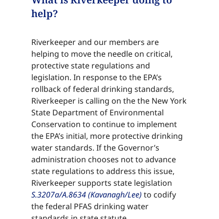
help?​​​​‌ ‍ ​‍​‍‌‍ ‌ ​‍‌‍‍‌‌‍‌ ‌‍‍‌‌‍ ‍​‍​‍​ ‍‍​‍​‍‌ ​ ‌‍​‌‌‍ ‍‌‍‍‌‌ ‌​‌ ‍‌​‍ ‍‌‍‍‌‌‍ ​‍​‍​‍ ​​‍​‍‌‍‍​‌ ​‍‌‍‌‌‌‍‌‍​‍​‍​ ‍‍​‍​‍‌‍‍​‌ ‌​‌ ‌​‌ ​​‌ ​ ​ ‍‍​‍ ​‍ ‌‍​ ‌‍ ‌‌ ​ ​‍ ‍‌‍ ‌‌‍​‌‌‍‍‌‌‍ ‍​‍ ‍​ ​‍​ ​​​ ​‍​ ‌​‌ ​‍‌‍‌‌‌‍‌​‌‍‌‌‌ ​ ‌‍‍‌‌‍‌ ‌‍ ‍​‍ ‍‌ ​‍‌‍‍‌‌ ‌‍‌‍‌‌‌ ​‍‌‍‍ ‌‍‌‌‌‍‌‌‌ ​​‌‍‌‌‌ ​‍​‍ ‍‌‍ ‌ ​‍‌‍‌ ​‍ ‌‍‍‌‌‍ ‍‌ ‌​‌‍‌‌‌‍ ‍‌ ‌​​‍ ‌‍‌‌‌‍‌​‌‍‍‌‌ ‌​​‍ ‌‍ ‌‌‍ ‌‍‌​‌‍‌‌​ ‌‌ ​​‌ ​‍‌‍‌‌‌ ​ ‌‍‌‌‌‍ ‍‌ ‌​‌‍​‌‌ ‌​‌‍‍‌‌‍ ‌‍ ‍​ ‍ ‌‍‍‌‌‍‌​​ ‌‌‍​ ​ ​‍‌‍‌‍​ ​​​ ​‌‌‍​ ​ ‌ ​ ‌ ​‍ ‌‌‍​‍​ ‌​​ ​‌‌‍​‌​‍ ‌​ ‌​​ ‌​‌‍​‌​ ‌​​‍ ‌‌‍​‌​ ​​‌‍​‌‌‍‌‌​‍ ‌​ ‌‍​ ‌ ​ ‌‌‌‍​ ​ ‌​​ ‍​​ ‍‌​ ​‍​ ‌ ​ ​ ​ ​​​ ‌​​ ‍ ‌ ‌​‌ ‍‌‌ ​​‌‍‌‌​ ‌‌‍​‌‌ ​‍‌ ‌​‌‍‍‌‌‍​ ‌‍ ​‌‍‌‌​ ‍ ‌ ​​‌‍​‌‌ ‌​‌‍‍​​ ‌‌‍​ ‌‍ ‌‍ ‍‌ ‌​‌‍‌‌‌‍ ‍‌ ‌​​‍‌‌​ ‌‌‌​​‍‌‌ ‌‍‍ ‌‍‌‌‌ ‍‌​‍‌‌​ ​ ‌​‌​​‍‌‌​ ​ ‌​‌​​‍‌‌​ ​‍​ ​‍​ ​ ​ ​‍​ ​‌‌‍​ ‌‍​ ‌‍​‍‌‍‌‍‌‍‌‌‌‍‌‍​ ‍​​ ​‌‌‍‌‍​‍‌‌​ ​‍​ ​‍​‍‌‌​ ‌‌‌​‌​​‍ ‍‌‍​ ‌‍‍​‌‍‍‌‌‍ ​‌‍‌​‌ ​‍‌‍‌‌‌‍ ‍​‍‌‌​ ‌‌‌​​‍‌‌ ‌‍‍ ‌‍‌‌‌ ‍‌​‍‌‌​ ​ ‌​‌​​‍‌‌​ ​ ‌​‌​​‍‌‌​ ​‍​ ​‍​ ‌‍​ ‌​‌‍‌​​ ‍​​ ‌‌​ ‌‌​ ‌‍​ ‌ ​ ‍​‌‍‌‍​ ‌‌‌‍​ ​‍‌‌​ ​‍​ ​‍​‍‌‌​ ‌‌‌​‌​​‍ ‍‌ ‌​‌‍‌‌‌ ‍​‌ ‌​​ ‌‍​‍‌‍​‌‌ ​ ‌‍‌‌‌‌‌‌‌ ​‍‌‍ ​​ ‌‌‍‍​‌ ‌​‌ ‌​‌ ​​‌ ​ ​‍‌‌​ ​ ‌​​‌​‍‌‌​ ​‍‌​‌‍​‍‌‌​ ​‍‌​‌‍‌‍​ ‌‍ ‌‌ ​ ​‍ ‍‌‍ ‌‌‍​‌‌‍‍‌‌‍ ‍​‍ ‍​ ​‍​ ​​​ ​‍​ ‌​‌ ​‍‌‍‌‌‌‍‌​‌‍‌‌‌ ​ ‌‍‍‌‌‍‌ ‌‍ ‍​‍ ‍‌ ​‍‌‍‍‌‌ ‌‍‌‍‌‌‌ ​‍‌‍‍ ‌‍‌‌‌‍‌‌‌ ​​‌‍‌‌‌ ​‍​‍ ‍‌‍ ‌ ​‍‌‍‌ ​‍‌‍‌‍‍‌‌‍‌​​ ‌‌‍​ ​ ​‍‌‍‌‍​ ​​​ ​‌‌‍​ ​ ‌ ​ ‌ ​‍ ‌‌‍​‍​ ‌​​ ​‌‌‍​‌​‍ ‌​ ‌​​ ‌​‌‍​‌​ ‌​​‍ ‌‌‍​‌​ ​​‌‍​‌‌‍‌‌​‍ ‌​ ‌‍​ ‌ ​ ‌‌‌‍​ ​ ‌​​ ‍​​ ‍‌​ ​‍​ ‌ ​ ​ ​ ​​​ ‌​​‍‌‍‌ ‌​‌ ‍‌‌ ​​‌‍‌‌​ ‌‌‍​‌‌ ​‍‌ ‌​‌‍‍‌‌‍​ ‌‍ ​‌‍‌‌​‍‌‍‌ ​​‌‍​‌‌ ‌​‌‍‍​​ ‌‌‍​ ‌‍ ‌‍ ‍‌ ‌​‌‍‌‌‌‍ ‍‌ ‌​​‍‌‌​ ‌‌‌​​‍‌‌ ‌‍‍ ‌‍‌‌‌ ‍‌​‍‌‌​ ​ ‌​‌​​‍‌‌​ ​ ‌​‌​​‍‌‌​ ​‍​ ​‍​ ​ ​ ​‍​ ​‌‌‍​ ‌‍​ ‌‍​‍‌‍‌‍‌‍‌‌‌‍‌‍​ ‍​​ ​‌‌‍‌‍​‍‌‌​ ​‍​ ​‍​‍‌‌​ ‌‌‌​‌​​‍ ‍‌‍​ ‌‍‍​‌‍‍‌‌‍ ​‌‍‌​‌ ​‍‌‍‌‌‌‍ ‍​‍‌‌​ ‌‌‌​​‍‌‌ ‌‍‍ ‌‍‌‌‌ ‍‌​‍‌‌​ ​ ‌​‌​​‍‌‌​ ​ ‌​‌​​‍‌‌​ ​‍​ ​‍​ ‌‍​ ‌​‌‍‌​​ ‍​​ ‌‌​ ‌‌​ ‌‍​ ‌ ​ ‍​‌‍‌‍​ ‌‌‌‍​ ​‍‌‌​ ​‍​ ​‍​‍‌‌​ ‌‌‌​‌​​‍ ‍‌ ‌​‌‍‌‌‌ ‍​‌ ‌​​‍‌‍‌ ​​‌‍‌‌‌ ​‍‌ ​ ‌ ​​‌‍‌‌‌‍​ ‌ ‌​‌‍‍‌‌ ‌‍‌‍‌‌​ ‌‌ ​​‌ ‌‌‌‍​‍‌‍ ​‌‍‍‌‌ ​ ‌‍‍​‌‍‌‌‌‍‌​​‍​‍‌ ‌
Riverkeeper and our members are
helping to move the needle on critical,
protective state regulations and
legislation. In response to the EPA’s
rollback of federal drinking standards,
Riverkeeper is calling on the the New York
State Department of Environmental
Conservation to continue to implement
the EPA’s initial, more protective drinking
water standards. If the Governor’s
administration chooses not to advance
state regulations to address this issue,
Riverkeeper supports state legislation
S.3207a/A.8634 (Kavanagh/Lee)​​​​‌ ‍ ​‍​‍‌‍ ‌ ​‍‌‍‍‌‌‍‌ ‌‍‍‌‌‍ ‍​‍​‍​ ‍‍​‍​‍‌ ​ ‌‍​‌‌‍ ‍‌‍‍‌‌ ‌​‌ ‍‌​‍ ‍‌‍‍‌‌‍ ​‍​‍​‍ ​​‍​‍‌‍‍​‌ ​‍‌‍‌‌‌‍‌‍​‍​‍​ ‍‍​‍​‍‌‍‍​‌ ‌​‌ ‌​‌ ​​‌ ​ ​ ‍‍​‍ ​‍ ‌‍​ ‌‍ ‌‌ ​ ​‍ ‍‌‍ ‌‌‍​‌‌‍‍‌‌‍ ‍​‍ ‍​ ​‍​ ​​​ ​‍​ ‌​‌ ​‍‌‍‌‌‌‍‌​‌‍‌‌‌ ​ ‌‍‍‌‌‍‌ ‌‍ ‍​‍ ‍‌ ​‍‌‍‍‌‌ ‌‍‌‍‌‌‌ ​‍‌‍‍ ‌‍‌‌‌‍‌‌‌ ​​‌‍‌‌‌ ​‍​‍ ‍‌‍ ‌ ​‍‌‍‌ ​‍ ‌‍‍‌‌‍ ‍‌ ‌​‌‍‌‌‌‍ ‍‌ ‌​​‍ ‌‍‌‌‌‍‌​‌‍‍‌‌ ‌​​‍ ‌‍ ‌‌‍ ‌‍‌​‌‍‌‌​ ‌‌ ​​‌ ​‍‌‍‌‌‌ ​ ‌‍‌‌‌‍ ‍‌ ‌​‌‍​‌‌ ‌​‌‍‍‌‌‍ ‌‍ ‍​ ‍ ‌‍‍‌‌‍‌​​ ‌‌‍​ ​ ​‍‌‍‌‍​ ​​​ ​‌‌‍​ ​ ‌ ​ ‌ ​‍ ‌‌‍​‍​ ‌​​ ​‌‌‍​‌​‍ ‌​ ‌​​ ‌​‌‍​‌​ ‌​​‍ ‌‌‍​‌​ ​​‌‍​‌‌‍‌‌​‍ ‌​ ‌‍​ ‌ ​ ‌‌‌‍​ ​ ‌​​ ‍​​ ‍‌​ ​‍​ ‌ ​ ​ ​ ​​​ ‌​​ ‍ ‌ ‌​‌ ‍‌‌ ​​‌‍‌‌​ ‌‌‍​‌‌ ​‍‌ ‌​‌‍‍‌‌‍​ ‌‍ ​‌‍‌‌​ ‍ ‌ ​​‌‍​‌‌ ‌​‌‍‍​​ ‌‌‍​ ‌‍ ‌‍ ‍‌ ‌​‌‍‌‌‌‍ ‍‌ ‌​​‍‌‌​ ‌‌‌​​‍‌‌ ‌‍‍ ‌‍‌‌‌ ‍‌​‍‌‌​ ​ ‌​‌​​‍‌‌​ ​ ‌​‌​​‍‌‌​ ​‍​ ​‍​ ​ ​ ‌​‌‍​‌‌‍​‍​ ‌‍‌‍‌​​ ​​‌‍​ ‌‍‌​​ ​‍​ ​ ​ ​​​‍‌‌​ ​‍​ ​‍​‍‌‌​ ‌‌‌​‌​​‍ ‍‌‍​ ‌‍‍​‌‍‍‌‌‍ ​‌‍‌​‌ ​‍‌‍‌‌‌‍ ‍​‍‌‌​ ‌‌‌​​‍‌‌ ‌‍‍ ‌‍‌‌‌ ‍‌​‍‌‌​ ​ ‌​‌​​‍‌‌​ ​ ‌​‌​​‍‌‌​ ​‍​ ​‍​ ‍‌​ ‍​​ ‌‌‌‍​‍​ ‌‍​ ‌ ​ ‌‍​ ‌‍​ ​​‌‍‌‍​ ‍​‌‍​ ​‍‌‌​ ​‍​ ​‍​‍‌‌​ ‌‌‌​‌​​‍ ‍‌ ‌​‌‍‌‌‌ ‍​‌ ‌​​ ‌‍​‍‌‍​‌‌ ​ ‌‍‌‌‌‌‌‌‌ ​‍‌‍ ​​ ‌‌‍‍​‌ ‌​‌ ‌​‌ ​​‌ ​ ​‍‌‌​ ​ ‌​​‌​‍‌‌​ ​‍‌​‌‍​‍‌‌​ ​‍‌​‌‍‌‍​ ‌‍ ‌‌ ​ ​‍ ‍‌‍ ‌‌‍​‌‌‍‍‌‌‍ ‍​‍ ‍​ ​‍​ ​​​ ​‍​ ‌​‌ ​‍‌‍‌‌‌‍‌​‌‍‌‌‌ ​ ‌‍‍‌‌‍‌ ‌‍ ‍​‍ ‍‌ ​‍‌‍‍‌‌ ‌‍‌‍‌‌‌ ​‍‌‍‍ ‌‍‌‌‌‍‌‌‌ ​​‌‍‌‌‌ ​‍​‍ ‍‌‍ ‌ ​‍‌‍‌ ​‍‌‍‌‍‍‌‌‍‌​​ ‌‌‍​ ​ ​‍‌‍‌‍​ ​​​ ​‌‌‍​ ​ ‌ ​ ‌ ​‍ ‌‌‍​‍​ ‌​​ ​‌‌‍​‌​‍ ‌​ ‌​​ ‌​‌‍​‌​ ‌​​‍ ‌‌‍​‌​ ​​‌‍​‌‌‍‌‌​‍ ‌​ ‌‍​ ‌ ​ ‌‌‌‍​ ​ ‌​​ ‍​​ ‍‌​ ​‍​ ‌ ​ ​ ​ ​​​ ‌​​‍‌‍‌ ‌​‌ ‍‌‌ ​​‌‍‌‌​ ‌‌‍​‌‌ ​‍‌ ‌​‌‍‍‌‌‍​ ‌‍ ​‌‍‌‌​‍‌‍‌ ​​‌‍​‌‌ ‌​‌‍‍​​ ‌‌‍​ ‌‍ ‌‍ ‍‌ ‌​‌‍‌‌‌‍ ‍‌ ‌​​‍‌‌​ ‌‌‌​​‍‌‌ ‌‍‍ ‌‍‌‌‌ ‍‌​‍‌‌​ ​ ‌​‌​​‍‌‌​ ​ ‌​‌​​‍‌‌​ ​‍​ ​‍​ ​ ​ ‌​‌‍​‌‌‍​‍​ ‌‍‌‍‌​​ ​​‌‍​ ‌‍‌​​ ​‍​ ​ ​ ​​​‍‌‌​ ​‍​ ​‍​‍‌‌​ ‌‌‌​‌​​‍ ‍‌‍​ ‌‍‍​‌‍‍‌‌‍ ​‌‍‌​‌ ​‍‌‍‌‌‌‍ ‍​‍‌‌​ ‌‌‌​​‍‌‌ ‌‍‍ ‌‍‌‌‌ ‍‌​‍‌‌​ ​ ‌​‌​​‍‌‌​ ​ ‌​‌​​‍‌‌​ ​‍​ ​‍​ ‍‌​ ‍​​ ‌‌‌‍​‍​ ‌‍​ ‌ ​ ‌‍​ ‌‍​ ​​‌‍‌‍​ ‍​‌‍​ ​‍‌‌​ ​‍​ ​‍​‍‌‌​ ‌‌‌​‌​​‍ ‍‌ ‌​‌‍‌‌‌ ‍​‌ ‌​​‍‌‍‌ ​​‌‍‌‌‌ ​‍‌ ​ ‌ ​​‌‍‌‌‌‍​ ‌ ‌​‌‍‍‌‌ ‌‍‌‍‌‌​ ‌‌ ​​‌ ‌‌‌‍​‍‌‍ ​‌‍‍‌‌ ​ ‌‍‍​‌‍‌‌‌‍‌​​‍​‍‌ ‌
to codify
the federal PFAS drinking water
standards in state statute.​​​​‌ ‍ ​‍​‍‌‍ ‌ ​‍‌‍‍‌‌‍‌ ‌‍‍‌‌‍ ‍​‍​‍​ ‍‍​‍​‍‌ ​ ‌‍​‌‌‍ ‍‌‍‍‌‌ ‌​‌ ‍‌​‍ ‍‌‍‍‌‌‍ ​‍​‍​‍ ​​‍​‍‌‍‍​‌ ​‍‌‍‌‌‌‍‌‍​‍​‍​ ‍‍​‍​‍‌‍‍​‌ ‌​‌ ‌​‌ ​​‌ ​ ​ ‍‍​‍ ​‍ ‌‍​ ‌‍ ‌‌ ​ ​‍ ‍‌‍ ‌‌‍​‌‌‍‍‌‌‍ ‍​‍ ‍​ ​‍​ ​​​ ​‍​ ‌​‌ ​‍‌‍‌‌‌‍‌​‌‍‌‌‌ ​ ‌‍‍‌‌‍‌ ‌‍ ‍​‍ ‍‌ ​‍‌‍‍‌‌ ‌‍‌‍‌‌‌ ​‍‌‍‍ ‌‍‌‌‌‍‌‌‌ ​​‌‍‌‌‌ ​‍​‍ ‍‌‍ ‌ ​‍‌‍‌ ​‍ ‌‍‍‌‌‍ ‍‌ ‌​‌‍‌‌‌‍ ‍‌ ‌​​‍ ‌‍‌‌‌‍‌​‌‍‍‌‌ ‌​​‍ ‌‍ ‌‌‍ ‌‍‌​‌‍‌‌​ ‌‌ ​​‌ ​‍‌‍‌‌‌ ​ ‌‍‌‌‌‍ ‍‌ ‌​‌‍​‌‌ ‌​‌‍‍‌‌‍ ‌‍ ‍​ ‍ ‌‍‍‌‌‍‌​​ ‌‌‍​ ​ ​‍‌‍‌‍​ ​​​ ​‌‌‍​ ​ ‌ ​ ‌ ​‍ ‌‌‍​‍​ ‌​​ ​‌‌‍​‌​‍ ‌​ ‌​​ ‌​‌‍​‌​ ‌​​‍ ‌‌‍​‌​ ​​‌‍​‌‌‍‌‌​‍ ‌​ ‌‍​ ‌ ​ ‌‌‌‍​ ​ ‌​​ ‍​​ ‍‌​ ​‍​ ‌ ​ ​ ​ ​​​ ‌​​ ‍ ‌ ‌​‌ ‍‌‌ ​​‌‍‌‌​ ‌‌‍​‌‌ ​‍‌ ‌​‌‍‍‌‌‍​ ‌‍ ​‌‍‌‌​ ‍ ‌ ​​‌‍​‌‌ ‌​‌‍‍​​ ‌‌‍​ ‌‍ ‌‍ ‍‌ ‌​‌‍‌‌‌‍ ‍‌ ‌​​‍‌‌​ ‌‌‌​​‍‌‌ ‌‍‍ ‌‍‌‌‌ ‍‌​‍‌‌​ ​ ‌​‌​​‍‌‌​ ​ ‌​‌​​‍‌‌​ ​‍​ ​‍​ ​ ​ ‌​‌‍​‌‌‍​‍​ ‌‍‌‍‌​​ ​​‌‍​ ‌‍‌​​ ​‍​ ​ ​ ​​​‍‌‌​ ​‍​ ​‍​‍‌‌​ ‌‌‌​‌​​‍ ‍‌‍​ ‌‍‍​‌‍‍‌‌‍ ​‌‍‌​‌ ​‍‌‍‌‌‌‍ ‍​‍‌‌​ ‌‌‌​​‍‌‌ ‌‍‍ ‌‍‌‌‌ ‍‌​‍‌‌​ ​ ‌​‌​​‍‌‌​ ​ ‌​‌​​‍‌‌​ ​‍​ ​‍​ ​​​ ‍​​ ‍‌‌‍​‌‌‍‌​‌‍‌‍‌‍‌​​ ​​‌‍‌​‌‍​‍​ ‌‌​ ‌‌​‍‌‌​ ​‍​ ​‍​‍‌‌​ ‌‌‌​‌​​‍ ‍‌ ‌​‌‍‌‌‌ ‍​‌ ‌​​ ‌‍​‍‌‍​‌‌ ​ ‌‍‌‌‌‌‌‌‌ ​‍‌‍ ​​ ‌‌‍‍​‌ ‌​‌ ‌​‌ ​​‌ ​ ​‍‌‌​ ​ ‌​​‌​‍‌‌​ ​‍‌​‌‍​‍‌‌​ ​‍‌​‌‍‌‍​ ‌‍ ‌‌ ​ ​‍ ‍‌‍ ‌‌‍​‌‌‍‍‌‌‍ ‍​‍ ‍​ ​‍​ ​​​ ​‍​ ‌​‌ ​‍‌‍‌‌‌‍‌​‌‍‌‌‌ ​ ‌‍‍‌‌‍‌ ‌‍ ‍​‍ ‍‌ ​‍‌‍‍‌‌ ‌‍‌‍‌‌‌ ​‍‌‍‍ ‌‍‌‌‌‍‌‌‌ ​​‌‍‌‌‌ ​‍​‍ ‍‌‍ ‌ ​‍‌‍‌ ​‍‌‍‌‍‍‌‌‍‌​​ ‌‌‍​ ​ ​‍‌‍‌‍​ ​​​ ​‌‌‍​ ​ ‌ ​ ‌ ​‍ ‌‌‍​‍​ ‌​​ ​‌‌‍​‌​‍ ‌​ ‌​​ ‌​‌‍​‌​ ‌​​‍ ‌‌‍​‌​ ​​‌‍​‌‌‍‌‌​‍ ‌​ ‌‍​ ‌ ​ ‌‌‌‍​ ​ ‌​​ ‍​​ ‍‌​ ​‍​ ‌ ​ ​ ​ ​​​ ‌​​‍‌‍‌ ‌​‌ ‍‌‌ ​​‌‍‌‌​ ‌‌‍​‌‌ ​‍‌ ‌​‌‍‍‌‌‍​ ‌‍ ​‌‍‌‌​‍‌‍‌ ​​‌‍​‌‌ ‌​‌‍‍​​ ‌‌‍​ ‌‍ ‌‍ ‍‌ ‌​‌‍‌‌‌‍ ‍‌ ‌​​‍‌‌​ ‌‌‌​​‍‌‌ ‌‍‍ ‌‍‌‌‌ ‍‌​‍‌‌​ ​ ‌​‌​​‍‌‌​ ​ ‌​‌​​‍‌‌​ ​‍​ ​‍​ ​ ​ ‌​‌‍​‌‌‍​‍​ ‌‍‌‍‌​​ ​​‌‍​ ‌‍‌​​ ​‍​ ​ ​ ​​​‍‌‌​ ​‍​ ​‍​‍‌‌​ ‌‌‌​‌​​‍ ‍‌‍​ ‌‍‍​‌‍‍‌‌‍ ​‌‍‌​‌ ​‍‌‍‌‌‌‍ ‍​‍‌‌​ ‌‌‌​​‍‌‌ ‌‍‍ ‌‍‌‌‌ ‍‌​‍‌‌​ ​ ‌​‌​​‍‌‌​ ​ ‌​‌​​‍‌‌​ ​‍​ ​‍​ ​​​ ‍​​ ‍‌‌‍​‌‌‍‌​‌‍‌‍‌‍‌​​ ​​‌‍‌​‌‍​‍​ ‌‌​ ‌‌​‍‌‌​ ​‍​ ​‍​‍‌‌​ ‌‌‌​‌​​‍ ‍‌ ‌​‌‍‌‌‌ ‍​‌ ‌​​‍‌‍‌ ​​‌‍‌‌‌ ​‍‌ ​ ‌ ​​‌‍‌‌‌‍​ ‌ ‌​‌‍‍‌‌ ‌‍‌‍‌‌​ ‌‌ ​​‌ ‌‌‌‍​‍‌‍ ​‌‍‍‌‌ ​ ‌‍‍​‌‍‌‌‌‍‌​​‍​‍‌ ‌