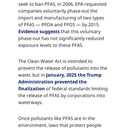
seek to ban PFAS, in 2006, EPA requested
companies voluntarily phase-out the
import and manufacturing of two types
of PFAS — PFOA and PFOS — by 2015.
Evidence suggests​​​​‌ ‍ ​‍​‍‌‍ ‌ ​‍‌‍‍‌‌‍‌ ‌‍‍‌‌‍ ‍​‍​‍​ ‍‍​‍​‍‌ ​ ‌‍​‌‌‍ ‍‌‍‍‌‌ ‌​‌ ‍‌​‍ ‍‌‍‍‌‌‍ ​‍​‍​‍ ​​‍​‍‌‍‍​‌ ​‍‌‍‌‌‌‍‌‍​‍​‍​ ‍‍​‍​‍‌‍‍​‌ ‌​‌ ‌​‌ ​​‌ ​ ​ ‍‍​‍ ​‍ ‌‍​ ‌‍ ‌‌ ​ ​‍ ‍‌‍ ‌‌‍​‌‌‍‍‌‌‍ ‍​‍ ‍​ ​‍​ ​​​ ​‍​ ‌​‌ ​‍‌‍‌‌‌‍‌​‌‍‌‌‌ ​ ‌‍‍‌‌‍‌ ‌‍ ‍​‍ ‍‌ ​‍‌‍‍‌‌ ‌‍‌‍‌‌‌ ​‍‌‍‍ ‌‍‌‌‌‍‌‌‌ ​​‌‍‌‌‌ ​‍​‍ ‍‌‍ ‌ ​‍‌‍‌ ​‍ ‌‍‍‌‌‍ ‍‌ ‌​‌‍‌‌‌‍ ‍‌ ‌​​‍ ‌‍‌‌‌‍‌​‌‍‍‌‌ ‌​​‍ ‌‍ ‌‌‍ ‌‍‌​‌‍‌‌​ ‌‌ ​​‌ ​‍‌‍‌‌‌ ​ ‌‍‌‌‌‍ ‍‌ ‌​‌‍​‌‌ ‌​‌‍‍‌‌‍ ‌‍ ‍​ ‍ ‌‍‍‌‌‍‌​​ ‌‌‍​ ​ ​‍‌‍‌‍​ ​​​ ​‌‌‍​ ​ ‌ ​ ‌ ​‍ ‌‌‍​‍​ ‌​​ ​‌‌‍​‌​‍ ‌​ ‌​​ ‌​‌‍​‌​ ‌​​‍ ‌‌‍​‌​ ​​‌‍​‌‌‍‌‌​‍ ‌​ ‌‍​ ‌ ​ ‌‌‌‍​ ​ ‌​​ ‍​​ ‍‌​ ​‍​ ‌ ​ ​ ​ ​​​ ‌​​ ‍ ‌ ‌​‌ ‍‌‌ ​​‌‍‌‌​ ‌‌‍​‌‌ ​‍‌ ‌​‌‍‍‌‌‍​ ‌‍ ​‌‍‌‌​ ‍ ‌ ​​‌‍​‌‌ ‌​‌‍‍​​ ‌‌‍​ ‌‍ ‌‍ ‍‌ ‌​‌‍‌‌‌‍ ‍‌ ‌​​‍‌‌​ ‌‌‌​​‍‌‌ ‌‍‍ ‌‍‌‌‌ ‍‌​‍‌‌​ ​ ‌​‌​​‍‌‌​ ​ ‌​‌​​‍‌‌​ ​‍​ ​‍‌‍‌‌​ ‌ ​ ​‌‌‍​ ‌‍​ ​ ​‌‌‍‌‌‌‍‌​​ ‌​​ ​‍‌‍‌​​ ​ ​‍‌‌​ ​‍​ ​‍​‍‌‌​ ‌‌‌​‌​​‍ ‍‌‍​ ‌‍‍​‌‍‍‌‌‍ ​‌‍‌​‌ ​‍‌‍‌‌‌‍ ‍​‍‌‌​ ‌‌‌​​‍‌‌ ‌‍‍ ‌‍‌‌‌ ‍‌​‍‌‌​ ​ ‌​‌​​‍‌‌​ ​ ‌​‌​​‍‌‌​ ​‍​ ​‍​ ‌​​ ​​‌‍‌‍​ ​ ​ ​ ​ ‌ ​ ​‌‌‍​ ​ ‌​‌‍‌​​ ‍​‌‍​ ​‍‌‌​ ​‍​ ​‍​‍‌‌​ ‌‌‌​‌​​‍ ‍‌ ‌​‌‍‌‌‌ ‍​‌ ‌​​ ‌‍​‍‌‍​‌‌ ​ ‌‍‌‌‌‌‌‌‌ ​‍‌‍ ​​ ‌‌‍‍​‌ ‌​‌ ‌​‌ ​​‌ ​ ​‍‌‌​ ​ ‌​​‌​‍‌‌​ ​‍‌​‌‍​‍‌‌​ ​‍‌​‌‍‌‍​ ‌‍ ‌‌ ​ ​‍ ‍‌‍ ‌‌‍​‌‌‍‍‌‌‍ ‍​‍ ‍​ ​‍​ ​​​ ​‍​ ‌​‌ ​‍‌‍‌‌‌‍‌​‌‍‌‌‌ ​ ‌‍‍‌‌‍‌ ‌‍ ‍​‍ ‍‌ ​‍‌‍‍‌‌ ‌‍‌‍‌‌‌ ​‍‌‍‍ ‌‍‌‌‌‍‌‌‌ ​​‌‍‌‌‌ ​‍​‍ ‍‌‍ ‌ ​‍‌‍‌ ​‍‌‍‌‍‍‌‌‍‌​​ ‌‌‍​ ​ ​‍‌‍‌‍​ ​​​ ​‌‌‍​ ​ ‌ ​ ‌ ​‍ ‌‌‍​‍​ ‌​​ ​‌‌‍​‌​‍ ‌​ ‌​​ ‌​‌‍​‌​ ‌​​‍ ‌‌‍​‌​ ​​‌‍​‌‌‍‌‌​‍ ‌​ ‌‍​ ‌ ​ ‌‌‌‍​ ​ ‌​​ ‍​​ ‍‌​ ​‍​ ‌ ​ ​ ​ ​​​ ‌​​‍‌‍‌ ‌​‌ ‍‌‌ ​​‌‍‌‌​ ‌‌‍​‌‌ ​‍‌ ‌​‌‍‍‌‌‍​ ‌‍ ​‌‍‌‌​‍‌‍‌ ​​‌‍​‌‌ ‌​‌‍‍​​ ‌‌‍​ ‌‍ ‌‍ ‍‌ ‌​‌‍‌‌‌‍ ‍‌ ‌​​‍‌‌​ ‌‌‌​​‍‌‌ ‌‍‍ ‌‍‌‌‌ ‍‌​‍‌‌​ ​ ‌​‌​​‍‌‌​ ​ ‌​‌​​‍‌‌​ ​‍​ ​‍‌‍‌‌​ ‌ ​ ​‌‌‍​ ‌‍​ ​ ​‌‌‍‌‌‌‍‌​​ ‌​​ ​‍‌‍‌​​ ​ ​‍‌‌​ ​‍​ ​‍​‍‌‌​ ‌‌‌​‌​​‍ ‍‌‍​ ‌‍‍​‌‍‍‌‌‍ ​‌‍‌​‌ ​‍‌‍‌‌‌‍ ‍​‍‌‌​ ‌‌‌​​‍‌‌ ‌‍‍ ‌‍‌‌‌ ‍‌​‍‌‌​ ​ ‌​‌​​‍‌‌​ ​ ‌​‌​​‍‌‌​ ​‍​ ​‍​ ‌​​ ​​‌‍‌‍​ ​ ​ ​ ​ ‌ ​ ​‌‌‍​ ​ ‌​‌‍‌​​ ‍​‌‍​ ​‍‌‌​ ​‍​ ​‍​‍‌‌​ ‌‌‌​‌​​‍ ‍‌ ‌​‌‍‌‌‌ ‍​‌ ‌​​‍‌‍‌ ​​‌‍‌‌‌ ​‍‌ ​ ‌ ​​‌‍‌‌‌‍​ ‌ ‌​‌‍‍‌‌ ‌‍‌‍‌‌​ ‌‌ ​​‌ ‌‌‌‍​‍‌‍ ​‌‍‍‌‌ ​ ‌‍‍​‌‍‌‌‌‍‌​​‍​‍‌ ‌
that this voluntary
phase-out has not significantly reduced
exposure levels to these PFAS.​​​​‌ ‍ ​‍​‍‌‍ ‌ ​‍‌‍‍‌‌‍‌ ‌‍‍‌‌‍ ‍​‍​‍​ ‍‍​‍​‍‌ ​ ‌‍​‌‌‍ ‍‌‍‍‌‌ ‌​‌ ‍‌​‍ ‍‌‍‍‌‌‍ ​‍​‍​‍ ​​‍​‍‌‍‍​‌ ​‍‌‍‌‌‌‍‌‍​‍​‍​ ‍‍​‍​‍‌‍‍​‌ ‌​‌ ‌​‌ ​​‌ ​ ​ ‍‍​‍ ​‍ ‌‍​ ‌‍ ‌‌ ​ ​‍ ‍‌‍ ‌‌‍​‌‌‍‍‌‌‍ ‍​‍ ‍​ ​‍​ ​​​ ​‍​ ‌​‌ ​‍‌‍‌‌‌‍‌​‌‍‌‌‌ ​ ‌‍‍‌‌‍‌ ‌‍ ‍​‍ ‍‌ ​‍‌‍‍‌‌ ‌‍‌‍‌‌‌ ​‍‌‍‍ ‌‍‌‌‌‍‌‌‌ ​​‌‍‌‌‌ ​‍​‍ ‍‌‍ ‌ ​‍‌‍‌ ​‍ ‌‍‍‌‌‍ ‍‌ ‌​‌‍‌‌‌‍ ‍‌ ‌​​‍ ‌‍‌‌‌‍‌​‌‍‍‌‌ ‌​​‍ ‌‍ ‌‌‍ ‌‍‌​‌‍‌‌​ ‌‌ ​​‌ ​‍‌‍‌‌‌ ​ ‌‍‌‌‌‍ ‍‌ ‌​‌‍​‌‌ ‌​‌‍‍‌‌‍ ‌‍ ‍​ ‍ ‌‍‍‌‌‍‌​​ ‌‌‍​ ​ ​‍‌‍‌‍​ ​​​ ​‌‌‍​ ​ ‌ ​ ‌ ​‍ ‌‌‍​‍​ ‌​​ ​‌‌‍​‌​‍ ‌​ ‌​​ ‌​‌‍​‌​ ‌​​‍ ‌‌‍​‌​ ​​‌‍​‌‌‍‌‌​‍ ‌​ ‌‍​ ‌ ​ ‌‌‌‍​ ​ ‌​​ ‍​​ ‍‌​ ​‍​ ‌ ​ ​ ​ ​​​ ‌​​ ‍ ‌ ‌​‌ ‍‌‌ ​​‌‍‌‌​ ‌‌‍​‌‌ ​‍‌ ‌​‌‍‍‌‌‍​ ‌‍ ​‌‍‌‌​ ‍ ‌ ​​‌‍​‌‌ ‌​‌‍‍​​ ‌‌‍​ ‌‍ ‌‍ ‍‌ ‌​‌‍‌‌‌‍ ‍‌ ‌​​‍‌‌​ ‌‌‌​​‍‌‌ ‌‍‍ ‌‍‌‌‌ ‍‌​‍‌‌​ ​ ‌​‌​​‍‌‌​ ​ ‌​‌​​‍‌‌​ ​‍​ ​‍‌‍‌‌​ ‌ ​ ​‌‌‍​ ‌‍​ ​ ​‌‌‍‌‌‌‍‌​​ ‌​​ ​‍‌‍‌​​ ​ ​‍‌‌​ ​‍​ ​‍​‍‌‌​ ‌‌‌​‌​​‍ ‍‌‍​ ‌‍‍​‌‍‍‌‌‍ ​‌‍‌​‌ ​‍‌‍‌‌‌‍ ‍​‍‌‌​ ‌‌‌​​‍‌‌ ‌‍‍ ‌‍‌‌‌ ‍‌​‍‌‌​ ​ ‌​‌​​‍‌‌​ ​ ‌​‌​​‍‌‌​ ​‍​ ​‍‌‍​ ​ ​​‌‍‌​‌‍‌‍​ ‌‍​ ‍‌‌‍​ ‌‍‌‌​ ​‌​ ‌‌‌‍‌​‌‍​ ​‍‌‌​ ​‍​ ​‍​‍‌‌​ ‌‌‌​‌​​‍ ‍‌ ‌​‌‍‌‌‌ ‍​‌ ‌​​ ‌‍​‍‌‍​‌‌ ​ ‌‍‌‌‌‌‌‌‌ ​‍‌‍ ​​ ‌‌‍‍​‌ ‌​‌ ‌​‌ ​​‌ ​ ​‍‌‌​ ​ ‌​​‌​‍‌‌​ ​‍‌​‌‍​‍‌‌​ ​‍‌​‌‍‌‍​ ‌‍ ‌‌ ​ ​‍ ‍‌‍ ‌‌‍​‌‌‍‍‌‌‍ ‍​‍ ‍​ ​‍​ ​​​ ​‍​ ‌​‌ ​‍‌‍‌‌‌‍‌​‌‍‌‌‌ ​ ‌‍‍‌‌‍‌ ‌‍ ‍​‍ ‍‌ ​‍‌‍‍‌‌ ‌‍‌‍‌‌‌ ​‍‌‍‍ ‌‍‌‌‌‍‌‌‌ ​​‌‍‌‌‌ ​‍​‍ ‍‌‍ ‌ ​‍‌‍‌ ​‍‌‍‌‍‍‌‌‍‌​​ ‌‌‍​ ​ ​‍‌‍‌‍​ ​​​ ​‌‌‍​ ​ ‌ ​ ‌ ​‍ ‌‌‍​‍​ ‌​​ ​‌‌‍​‌​‍ ‌​ ‌​​ ‌​‌‍​‌​ ‌​​‍ ‌‌‍​‌​ ​​‌‍​‌‌‍‌‌​‍ ‌​ ‌‍​ ‌ ​ ‌‌‌‍​ ​ ‌​​ ‍​​ ‍‌​ ​‍​ ‌ ​ ​ ​ ​​​ ‌​​‍‌‍‌ ‌​‌ ‍‌‌ ​​‌‍‌‌​ ‌‌‍​‌‌ ​‍‌ ‌​‌‍‍‌‌‍​ ‌‍ ​‌‍‌‌​‍‌‍‌ ​​‌‍​‌‌ ‌​‌‍‍​​ ‌‌‍​ ‌‍ ‌‍ ‍‌ ‌​‌‍‌‌‌‍ ‍‌ ‌​​‍‌‌​ ‌‌‌​​‍‌‌ ‌‍‍ ‌‍‌‌‌ ‍‌​‍‌‌​ ​ ‌​‌​​‍‌‌​ ​ ‌​‌​​‍‌‌​ ​‍​ ​‍‌‍‌‌​ ‌ ​ ​‌‌‍​ ‌‍​ ​ ​‌‌‍‌‌‌‍‌​​ ‌​​ ​‍‌‍‌​​ ​ ​‍‌‌​ ​‍​ ​‍​‍‌‌​ ‌‌‌​‌​​‍ ‍‌‍​ ‌‍‍​‌‍‍‌‌‍ ​‌‍‌​‌ ​‍‌‍‌‌‌‍ ‍​‍‌‌​ ‌‌‌​​‍‌‌ ‌‍‍ ‌‍‌‌‌ ‍‌​‍‌‌​ ​ ‌​‌​​‍‌‌​ ​ ‌​‌​​‍‌‌​ ​‍​ ​‍‌‍​ ​ ​​‌‍‌​‌‍‌‍​ ‌‍​ ‍‌‌‍​ ‌‍‌‌​ ​‌​ ‌‌‌‍‌​‌‍​ ​‍‌‌​ ​‍​ ​‍​‍‌‌​ ‌‌‌​‌​​‍ ‍‌ ‌​‌‍‌‌‌ ‍​‌ ‌​​‍‌‍‌ ​​‌‍‌‌‌ ​‍‌ ​ ‌ ​​‌‍‌‌‌‍​ ‌ ‌​‌‍‍‌‌ ‌‍‌‍‌‌​ ‌‌ ​​‌ ‌‌‌‍​‍‌‍ ​‌‍‍‌‌ ​ ‌‍‍​‌‍‌‌‌‍‌​​‍​‍‌ ‌
The Clean Water Act is intended to
prevent the release of pollutants into the
water, but in​​​​‌ ‍ ​‍​‍‌‍ ‌ ​‍‌‍‍‌‌‍‌ ‌‍‍‌‌‍ ‍​‍​‍​ ‍‍​‍​‍‌ ​ ‌‍​‌‌‍ ‍‌‍‍‌‌ ‌​‌ ‍‌​‍ ‍‌‍‍‌‌‍ ​‍​‍​‍ ​​‍​‍‌‍‍​‌ ​‍‌‍‌‌‌‍‌‍​‍​‍​ ‍‍​‍​‍‌‍‍​‌ ‌​‌ ‌​‌ ​​‌ ​ ​ ‍‍​‍ ​‍ ‌‍​ ‌‍ ‌‌ ​ ​‍ ‍‌‍ ‌‌‍​‌‌‍‍‌‌‍ ‍​‍ ‍​ ​‍​ ​​​ ​‍​ ‌​‌ ​‍‌‍‌‌‌‍‌​‌‍‌‌‌ ​ ‌‍‍‌‌‍‌ ‌‍ ‍​‍ ‍‌ ​‍‌‍‍‌‌ ‌‍‌‍‌‌‌ ​‍‌‍‍ ‌‍‌‌‌‍‌‌‌ ​​‌‍‌‌‌ ​‍​‍ ‍‌‍ ‌ ​‍‌‍‌ ​‍ ‌‍‍‌‌‍ ‍‌ ‌​‌‍‌‌‌‍ ‍‌ ‌​​‍ ‌‍‌‌‌‍‌​‌‍‍‌‌ ‌​​‍ ‌‍ ‌‌‍ ‌‍‌​‌‍‌‌​ ‌‌ ​​‌ ​‍‌‍‌‌‌ ​ ‌‍‌‌‌‍ ‍‌ ‌​‌‍​‌‌ ‌​‌‍‍‌‌‍ ‌‍ ‍​ ‍ ‌‍‍‌‌‍‌​​ ‌‌‍​ ​ ​‍‌‍‌‍​ ​​​ ​‌‌‍​ ​ ‌ ​ ‌ ​‍ ‌‌‍​‍​ ‌​​ ​‌‌‍​‌​‍ ‌​ ‌​​ ‌​‌‍​‌​ ‌​​‍ ‌‌‍​‌​ ​​‌‍​‌‌‍‌‌​‍ ‌​ ‌‍​ ‌ ​ ‌‌‌‍​ ​ ‌​​ ‍​​ ‍‌​ ​‍​ ‌ ​ ​ ​ ​​​ ‌​​ ‍ ‌ ‌​‌ ‍‌‌ ​​‌‍‌‌​ ‌‌‍​‌‌ ​‍‌ ‌​‌‍‍‌‌‍​ ‌‍ ​‌‍‌‌​ ‍ ‌ ​​‌‍​‌‌ ‌​‌‍‍​​ ‌‌‍​ ‌‍ ‌‍ ‍‌ ‌​‌‍‌‌‌‍ ‍‌ ‌​​‍‌‌​ ‌‌‌​​‍‌‌ ‌‍‍ ‌‍‌‌‌ ‍‌​‍‌‌​ ​ ‌​‌​​‍‌‌​ ​ ‌​‌​​‍‌‌​ ​‍​ ​‍​ ‍‌​ ​‌‌‍​ ​ ​‌‌‍‌​‌‍‌​​ ‌ ​ ‌‍​ ​‌​ ‌ ‌‍​ ‌‍​‍​‍‌‌​ ​‍​ ​‍​‍‌‌​ ‌‌‌​‌​​‍ ‍‌‍​ ‌‍‍​‌‍‍‌‌‍ ​‌‍‌​‌ ​‍‌‍‌‌‌‍ ‍​‍‌‌​ ‌‌‌​​‍‌‌ ‌‍‍ ‌‍‌‌‌ ‍‌​‍‌‌​ ​ ‌​‌​​‍‌‌​ ​ ‌​‌​​‍‌‌​ ​‍​ ​‍‌‍​‍​ ‌‌‌‍‌‍​ ​‍‌‍‌​​ ​‌​ ​‌​ ‍‌‌‍​‍​ ​​‌‍​ ‌‍‌​​‍‌‌​ ​‍​ ​‍​‍‌‌​ ‌‌‌​‌​​‍ ‍‌ ‌​‌‍‌‌‌ ‍​‌ ‌​​ ‌‍​‍‌‍​‌‌ ​ ‌‍‌‌‌‌‌‌‌ ​‍‌‍ ​​ ‌‌‍‍​‌ ‌​‌ ‌​‌ ​​‌ ​ ​‍‌‌​ ​ ‌​​‌​‍‌‌​ ​‍‌​‌‍​‍‌‌​ ​‍‌​‌‍‌‍​ ‌‍ ‌‌ ​ ​‍ ‍‌‍ ‌‌‍​‌‌‍‍‌‌‍ ‍​‍ ‍​ ​‍​ ​​​ ​‍​ ‌​‌ ​‍‌‍‌‌‌‍‌​‌‍‌‌‌ ​ ‌‍‍‌‌‍‌ ‌‍ ‍​‍ ‍‌ ​‍‌‍‍‌‌ ‌‍‌‍‌‌‌ ​‍‌‍‍ ‌‍‌‌‌‍‌‌‌ ​​‌‍‌‌‌ ​‍​‍ ‍‌‍ ‌ ​‍‌‍‌ ​‍‌‍‌‍‍‌‌‍‌​​ ‌‌‍​ ​ ​‍‌‍‌‍​ ​​​ ​‌‌‍​ ​ ‌ ​ ‌ ​‍ ‌‌‍​‍​ ‌​​ ​‌‌‍​‌​‍ ‌​ ‌​​ ‌​‌‍​‌​ ‌​​‍ ‌‌‍​‌​ ​​‌‍​‌‌‍‌‌​‍ ‌​ ‌‍​ ‌ ​ ‌‌‌‍​ ​ ‌​​ ‍​​ ‍‌​ ​‍​ ‌ ​ ​ ​ ​​​ ‌​​‍‌‍‌ ‌​‌ ‍‌‌ ​​‌‍‌‌​ ‌‌‍​‌‌ ​‍‌ ‌​‌‍‍‌‌‍​ ‌‍ ​‌‍‌‌​‍‌‍‌ ​​‌‍​‌‌ ‌​‌‍‍​​ ‌‌‍​ ‌‍ ‌‍ ‍‌ ‌​‌‍‌‌‌‍ ‍‌ ‌​​‍‌‌​ ‌‌‌​​‍‌‌ ‌‍‍ ‌‍‌‌‌ ‍‌​‍‌‌​ ​ ‌​‌​​‍‌‌​ ​ ‌​‌​​‍‌‌​ ​‍​ ​‍​ ‍‌​ ​‌‌‍​ ​ ​‌‌‍‌​‌‍‌​​ ‌ ​ ‌‍​ ​‌​ ‌ ‌‍​ ‌‍​‍​‍‌‌​ ​‍​ ​‍​‍‌‌​ ‌‌‌​‌​​‍ ‍‌‍​ ‌‍‍​‌‍‍‌‌‍ ​‌‍‌​‌ ​‍‌‍‌‌‌‍ ‍​‍‌‌​ ‌‌‌​​‍‌‌ ‌‍‍ ‌‍‌‌‌ ‍‌​‍‌‌​ ​ ‌​‌​​‍‌‌​ ​ ‌​‌​​‍‌‌​ ​‍​ ​‍‌‍​‍​ ‌‌‌‍‌‍​ ​‍‌‍‌​​ ​‌​ ​‌​ ‍‌‌‍​‍​ ​​‌‍​ ‌‍‌​​‍‌‌​ ​‍​ ​‍​‍‌‌​ ‌‌‌​‌​​‍ ‍‌ ‌​‌‍‌‌‌ ‍​‌ ‌​​‍‌‍‌ ​​‌‍‌‌‌ ​‍‌ ​ ‌ ​​‌‍‌‌‌‍​ ‌ ‌​‌‍‍‌‌ ‌‍‌‍‌‌​ ‌‌ ​​‌ ‌‌‌‍​‍‌‍ ​‌‍‍‌‌ ​ ‌‍‍​‌‍‌‌‌‍‌​​‍​‍‌ ‌
January, 2025 the Trump
Administration prevented the
finalization​​​​‌ ‍ ​‍​‍‌‍ ‌ ​‍‌‍‍‌‌‍‌ ‌‍‍‌‌‍ ‍​‍​‍​ ‍‍​‍​‍‌ ​ ‌‍​‌‌‍ ‍‌‍‍‌‌ ‌​‌ ‍‌​‍ ‍‌‍‍‌‌‍ ​‍​‍​‍ ​​‍​‍‌‍‍​‌ ​‍‌‍‌‌‌‍‌‍​‍​‍​ ‍‍​‍​‍‌‍‍​‌ ‌​‌ ‌​‌ ​​‌ ​ ​ ‍‍​‍ ​‍ ‌‍​ ‌‍ ‌‌ ​ ​‍ ‍‌‍ ‌‌‍​‌‌‍‍‌‌‍ ‍​‍ ‍​ ​‍​ ​​​ ​‍​ ‌​‌ ​‍‌‍‌‌‌‍‌​‌‍‌‌‌ ​ ‌‍‍‌‌‍‌ ‌‍ ‍​‍ ‍‌ ​‍‌‍‍‌‌ ‌‍‌‍‌‌‌ ​‍‌‍‍ ‌‍‌‌‌‍‌‌‌ ​​‌‍‌‌‌ ​‍​‍ ‍‌‍ ‌ ​‍‌‍‌ ​‍ ‌‍‍‌‌‍ ‍‌ ‌​‌‍‌‌‌‍ ‍‌ ‌​​‍ ‌‍‌‌‌‍‌​‌‍‍‌‌ ‌​​‍ ‌‍ ‌‌‍ ‌‍‌​‌‍‌‌​ ‌‌ ​​‌ ​‍‌‍‌‌‌ ​ ‌‍‌‌‌‍ ‍‌ ‌​‌‍​‌‌ ‌​‌‍‍‌‌‍ ‌‍ ‍​ ‍ ‌‍‍‌‌‍‌​​ ‌‌‍​ ​ ​‍‌‍‌‍​ ​​​ ​‌‌‍​ ​ ‌ ​ ‌ ​‍ ‌‌‍​‍​ ‌​​ ​‌‌‍​‌​‍ ‌​ ‌​​ ‌​‌‍​‌​ ‌​​‍ ‌‌‍​‌​ ​​‌‍​‌‌‍‌‌​‍ ‌​ ‌‍​ ‌ ​ ‌‌‌‍​ ​ ‌​​ ‍​​ ‍‌​ ​‍​ ‌ ​ ​ ​ ​​​ ‌​​ ‍ ‌ ‌​‌ ‍‌‌ ​​‌‍‌‌​ ‌‌‍​‌‌ ​‍‌ ‌​‌‍‍‌‌‍​ ‌‍ ​‌‍‌‌​ ‍ ‌ ​​‌‍​‌‌ ‌​‌‍‍​​ ‌‌‍​ ‌‍ ‌‍ ‍‌ ‌​‌‍‌‌‌‍ ‍‌ ‌​​‍‌‌​ ‌‌‌​​‍‌‌ ‌‍‍ ‌‍‌‌‌ ‍‌​‍‌‌​ ​ ‌​‌​​‍‌‌​ ​ ‌​‌​​‍‌‌​ ​‍​ ​‍​ ‍‌​ ​‌‌‍​ ​ ​‌‌‍‌​‌‍‌​​ ‌ ​ ‌‍​ ​‌​ ‌ ‌‍​ ‌‍​‍​‍‌‌​ ​‍​ ​‍​‍‌‌​ ‌‌‌​‌​​‍ ‍‌‍​ ‌‍‍​‌‍‍‌‌‍ ​‌‍‌​‌ ​‍‌‍‌‌‌‍ ‍​‍‌‌​ ‌‌‌​​‍‌‌ ‌‍‍ ‌‍‌‌‌ ‍‌​‍‌‌​ ​ ‌​‌​​‍‌‌​ ​ ‌​‌​​‍‌‌​ ​‍​ ​‍‌‍​ ​ ​ ​ ‌ ‌‍‌​​ ‌​​ ‍‌​ ​​‌‍‌‍‌‍​‌‌‍​‍​ ‌‍‌‍​‌​‍‌‌​ ​‍​ ​‍​‍‌‌​ ‌‌‌​‌​​‍ ‍‌ ‌​‌‍‌‌‌ ‍​‌ ‌​​ ‌‍​‍‌‍​‌‌ ​ ‌‍‌‌‌‌‌‌‌ ​‍‌‍ ​​ ‌‌‍‍​‌ ‌​‌ ‌​‌ ​​‌ ​ ​‍‌‌​ ​ ‌​​‌​‍‌‌​ ​‍‌​‌‍​‍‌‌​ ​‍‌​‌‍‌‍​ ‌‍ ‌‌ ​ ​‍ ‍‌‍ ‌‌‍​‌‌‍‍‌‌‍ ‍​‍ ‍​ ​‍​ ​​​ ​‍​ ‌​‌ ​‍‌‍‌‌‌‍‌​‌‍‌‌‌ ​ ‌‍‍‌‌‍‌ ‌‍ ‍​‍ ‍‌ ​‍‌‍‍‌‌ ‌‍‌‍‌‌‌ ​‍‌‍‍ ‌‍‌‌‌‍‌‌‌ ​​‌‍‌‌‌ ​‍​‍ ‍‌‍ ‌ ​‍‌‍‌ ​‍‌‍‌‍‍‌‌‍‌​​ ‌‌‍​ ​ ​‍‌‍‌‍​ ​​​ ​‌‌‍​ ​ ‌ ​ ‌ ​‍ ‌‌‍​‍​ ‌​​ ​‌‌‍​‌​‍ ‌​ ‌​​ ‌​‌‍​‌​ ‌​​‍ ‌‌‍​‌​ ​​‌‍​‌‌‍‌‌​‍ ‌​ ‌‍​ ‌ ​ ‌‌‌‍​ ​ ‌​​ ‍​​ ‍‌​ ​‍​ ‌ ​ ​ ​ ​​​ ‌​​‍‌‍‌ ‌​‌ ‍‌‌ ​​‌‍‌‌​ ‌‌‍​‌‌ ​‍‌ ‌​‌‍‍‌‌‍​ ‌‍ ​‌‍‌‌​‍‌‍‌ ​​‌‍​‌‌ ‌​‌‍‍​​ ‌‌‍​ ‌‍ ‌‍ ‍‌ ‌​‌‍‌‌‌‍ ‍‌ ‌​​‍‌‌​ ‌‌‌​​‍‌‌ ‌‍‍ ‌‍‌‌‌ ‍‌​‍‌‌​ ​ ‌​‌​​‍‌‌​ ​ ‌​‌​​‍‌‌​ ​‍​ ​‍​ ‍‌​ ​‌‌‍​ ​ ​‌‌‍‌​‌‍‌​​ ‌ ​ ‌‍​ ​‌​ ‌ ‌‍​ ‌‍​‍​‍‌‌​ ​‍​ ​‍​‍‌‌​ ‌‌‌​‌​​‍ ‍‌‍​ ‌‍‍​‌‍‍‌‌‍ ​‌‍‌​‌ ​‍‌‍‌‌‌‍ ‍​‍‌‌​ ‌‌‌​​‍‌‌ ‌‍‍ ‌‍‌‌‌ ‍‌​‍‌‌​ ​ ‌​‌​​‍‌‌​ ​ ‌​‌​​‍‌‌​ ​‍​ ​‍‌‍​ ​ ​ ​ ‌ ‌‍‌​​ ‌​​ ‍‌​ ​​‌‍‌‍‌‍​‌‌‍​‍​ ‌‍‌‍​‌​‍‌‌​ ​‍​ ​‍​‍‌‌​ ‌‌‌​‌​​‍ ‍‌ ‌​‌‍‌‌‌ ‍​‌ ‌​​‍‌‍‌ ​​‌‍‌‌‌ ​‍‌ ​ ‌ ​​‌‍‌‌‌‍​ ‌ ‌​‌‍‍‌‌ ‌‍‌‍‌‌​ ‌‌ ​​‌ ‌‌‌‍​‍‌‍ ​‌‍‍‌‌ ​ ‌‍‍​‌‍‌‌‌‍‌​​‍​‍‌ ‌
of federal standards limiting
the release of PFAS by corporations into
waterways.​​​​‌ ‍ ​‍​‍‌‍ ‌ ​‍‌‍‍‌‌‍‌ ‌‍‍‌‌‍ ‍​‍​‍​ ‍‍​‍​‍‌ ​ ‌‍​‌‌‍ ‍‌‍‍‌‌ ‌​‌ ‍‌​‍ ‍‌‍‍‌‌‍ ​‍​‍​‍ ​​‍​‍‌‍‍​‌ ​‍‌‍‌‌‌‍‌‍​‍​‍​ ‍‍​‍​‍‌‍‍​‌ ‌​‌ ‌​‌ ​​‌ ​ ​ ‍‍​‍ ​‍ ‌‍​ ‌‍ ‌‌ ​ ​‍ ‍‌‍ ‌‌‍​‌‌‍‍‌‌‍ ‍​‍ ‍​ ​‍​ ​​​ ​‍​ ‌​‌ ​‍‌‍‌‌‌‍‌​‌‍‌‌‌ ​ ‌‍‍‌‌‍‌ ‌‍ ‍​‍ ‍‌ ​‍‌‍‍‌‌ ‌‍‌‍‌‌‌ ​‍‌‍‍ ‌‍‌‌‌‍‌‌‌ ​​‌‍‌‌‌ ​‍​‍ ‍‌‍ ‌ ​‍‌‍‌ ​‍ ‌‍‍‌‌‍ ‍‌ ‌​‌‍‌‌‌‍ ‍‌ ‌​​‍ ‌‍‌‌‌‍‌​‌‍‍‌‌ ‌​​‍ ‌‍ ‌‌‍ ‌‍‌​‌‍‌‌​ ‌‌ ​​‌ ​‍‌‍‌‌‌ ​ ‌‍‌‌‌‍ ‍‌ ‌​‌‍​‌‌ ‌​‌‍‍‌‌‍ ‌‍ ‍​ ‍ ‌‍‍‌‌‍‌​​ ‌‌‍​ ​ ​‍‌‍‌‍​ ​​​ ​‌‌‍​ ​ ‌ ​ ‌ ​‍ ‌‌‍​‍​ ‌​​ ​‌‌‍​‌​‍ ‌​ ‌​​ ‌​‌‍​‌​ ‌​​‍ ‌‌‍​‌​ ​​‌‍​‌‌‍‌‌​‍ ‌​ ‌‍​ ‌ ​ ‌‌‌‍​ ​ ‌​​ ‍​​ ‍‌​ ​‍​ ‌ ​ ​ ​ ​​​ ‌​​ ‍ ‌ ‌​‌ ‍‌‌ ​​‌‍‌‌​ ‌‌‍​‌‌ ​‍‌ ‌​‌‍‍‌‌‍​ ‌‍ ​‌‍‌‌​ ‍ ‌ ​​‌‍​‌‌ ‌​‌‍‍​​ ‌‌‍​ ‌‍ ‌‍ ‍‌ ‌​‌‍‌‌‌‍ ‍‌ ‌​​‍‌‌​ ‌‌‌​​‍‌‌ ‌‍‍ ‌‍‌‌‌ ‍‌​‍‌‌​ ​ ‌​‌​​‍‌‌​ ​ ‌​‌​​‍‌‌​ ​‍​ ​‍​ ‍‌​ ​‌‌‍​ ​ ​‌‌‍‌​‌‍‌​​ ‌ ​ ‌‍​ ​‌​ ‌ ‌‍​ ‌‍​‍​‍‌‌​ ​‍​ ​‍​‍‌‌​ ‌‌‌​‌​​‍ ‍‌‍​ ‌‍‍​‌‍‍‌‌‍ ​‌‍‌​‌ ​‍‌‍‌‌‌‍ ‍​‍‌‌​ ‌‌‌​​‍‌‌ ‌‍‍ ‌‍‌‌‌ ‍‌​‍‌‌​ ​ ‌​‌​​‍‌‌​ ​ ‌​‌​​‍‌‌​ ​‍​ ​‍​ ‌‌​ ‍‌‌‍‌‌​ ​‍‌‍​‍​ ‍​‌‍​‌​ ‌ ‌‍‌‌​ ‌​​ ‌‍‌‍‌​​‍‌‌​ ​‍​ ​‍​‍‌‌​ ‌‌‌​‌​​‍ ‍‌ ‌​‌‍‌‌‌ ‍​‌ ‌​​ ‌‍​‍‌‍​‌‌ ​ ‌‍‌‌‌‌‌‌‌ ​‍‌‍ ​​ ‌‌‍‍​‌ ‌​‌ ‌​‌ ​​‌ ​ ​‍‌‌​ ​ ‌​​‌​‍‌‌​ ​‍‌​‌‍​‍‌‌​ ​‍‌​‌‍‌‍​ ‌‍ ‌‌ ​ ​‍ ‍‌‍ ‌‌‍​‌‌‍‍‌‌‍ ‍​‍ ‍​ ​‍​ ​​​ ​‍​ ‌​‌ ​‍‌‍‌‌‌‍‌​‌‍‌‌‌ ​ ‌‍‍‌‌‍‌ ‌‍ ‍​‍ ‍‌ ​‍‌‍‍‌‌ ‌‍‌‍‌‌‌ ​‍‌‍‍ ‌‍‌‌‌‍‌‌‌ ​​‌‍‌‌‌ ​‍​‍ ‍‌‍ ‌ ​‍‌‍‌ ​‍‌‍‌‍‍‌‌‍‌​​ ‌‌‍​ ​ ​‍‌‍‌‍​ ​​​ ​‌‌‍​ ​ ‌ ​ ‌ ​‍ ‌‌‍​‍​ ‌​​ ​‌‌‍​‌​‍ ‌​ ‌​​ ‌​‌‍​‌​ ‌​​‍ ‌‌‍​‌​ ​​‌‍​‌‌‍‌‌​‍ ‌​ ‌‍​ ‌ ​ ‌‌‌‍​ ​ ‌​​ ‍​​ ‍‌​ ​‍​ ‌ ​ ​ ​ ​​​ ‌​​‍‌‍‌ ‌​‌ ‍‌‌ ​​‌‍‌‌​ ‌‌‍​‌‌ ​‍‌ ‌​‌‍‍‌‌‍​ ‌‍ ​‌‍‌‌​‍‌‍‌ ​​‌‍​‌‌ ‌​‌‍‍​​ ‌‌‍​ ‌‍ ‌‍ ‍‌ ‌​‌‍‌‌‌‍ ‍‌ ‌​​‍‌‌​ ‌‌‌​​‍‌‌ ‌‍‍ ‌‍‌‌‌ ‍‌​‍‌‌​ ​ ‌​‌​​‍‌‌​ ​ ‌​‌​​‍‌‌​ ​‍​ ​‍​ ‍‌​ ​‌‌‍​ ​ ​‌‌‍‌​‌‍‌​​ ‌ ​ ‌‍​ ​‌​ ‌ ‌‍​ ‌‍​‍​‍‌‌​ ​‍​ ​‍​‍‌‌​ ‌‌‌​‌​​‍ ‍‌‍​ ‌‍‍​‌‍‍‌‌‍ ​‌‍‌​‌ ​‍‌‍‌‌‌‍ ‍​‍‌‌​ ‌‌‌​​‍‌‌ ‌‍‍ ‌‍‌‌‌ ‍‌​‍‌‌​ ​ ‌​‌​​‍‌‌​ ​ ‌​‌​​‍‌‌​ ​‍​ ​‍​ ‌‌​ ‍‌‌‍‌‌​ ​‍‌‍​‍​ ‍​‌‍​‌​ ‌ ‌‍‌‌​ ‌​​ ‌‍‌‍‌​​‍‌‌​ ​‍​ ​‍​‍‌‌​ ‌‌‌​‌​​‍ ‍‌ ‌​‌‍‌‌‌ ‍​‌ ‌​​‍‌‍‌ ​​‌‍‌‌‌ ​‍‌ ​ ‌ ​​‌‍‌‌‌‍​ ‌ ‌​‌‍‍‌‌ ‌‍‌‍‌‌​ ‌‌ ​​‌ ‌‌‌‍​‍‌‍ ​‌‍‍‌‌ ​ ‌‍‍​‌‍‌‌‌‍‌​​‍​‍‌ ‌
Once pollutants like PFAS are in the
environment, laws that protect people