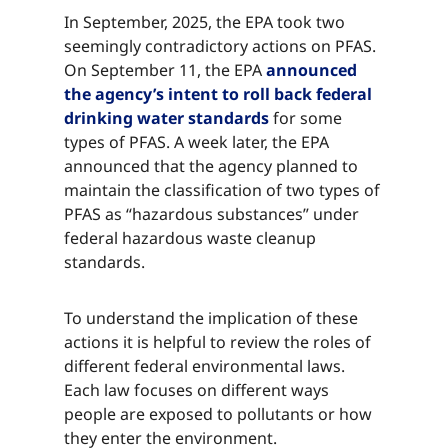
In September, 2025, the EPA took two
seemingly contradictory actions on PFAS.
On September 11, the EPA ​​​​‌ ‍ ​‍​‍‌‍ ‌ ​‍‌‍‍‌‌‍‌ ‌‍‍‌‌‍ ‍​‍​‍​ ‍‍​‍​‍‌ ​ ‌‍​‌‌‍ ‍‌‍‍‌‌ ‌​‌ ‍‌​‍ ‍‌‍‍‌‌‍ ​‍​‍​‍ ​​‍​‍‌‍‍​‌ ​‍‌‍‌‌‌‍‌‍​‍​‍​ ‍‍​‍​‍‌‍‍​‌ ‌​‌ ‌​‌ ​​‌ ​ ​ ‍‍​‍ ​‍ ‌‍​ ‌‍ ‌‌ ​ ​‍ ‍‌‍ ‌‌‍​‌‌‍‍‌‌‍ ‍​‍ ‍​ ​‍​ ​​​ ​‍​ ‌​‌ ​‍‌‍‌‌‌‍‌​‌‍‌‌‌ ​ ‌‍‍‌‌‍‌ ‌‍ ‍​‍ ‍‌ ​‍‌‍‍‌‌ ‌‍‌‍‌‌‌ ​‍‌‍‍ ‌‍‌‌‌‍‌‌‌ ​​‌‍‌‌‌ ​‍​‍ ‍‌‍ ‌ ​‍‌‍‌ ​‍ ‌‍‍‌‌‍ ‍‌ ‌​‌‍‌‌‌‍ ‍‌ ‌​​‍ ‌‍‌‌‌‍‌​‌‍‍‌‌ ‌​​‍ ‌‍ ‌‌‍ ‌‍‌​‌‍‌‌​ ‌‌ ​​‌ ​‍‌‍‌‌‌ ​ ‌‍‌‌‌‍ ‍‌ ‌​‌‍​‌‌ ‌​‌‍‍‌‌‍ ‌‍ ‍​ ‍ ‌‍‍‌‌‍‌​​ ‌‌‍​ ​ ​‍‌‍‌‍​ ​​​ ​‌‌‍​ ​ ‌ ​ ‌ ​‍ ‌‌‍​‍​ ‌​​ ​‌‌‍​‌​‍ ‌​ ‌​​ ‌​‌‍​‌​ ‌​​‍ ‌‌‍​‌​ ​​‌‍​‌‌‍‌‌​‍ ‌​ ‌‍​ ‌ ​ ‌‌‌‍​ ​ ‌​​ ‍​​ ‍‌​ ​‍​ ‌ ​ ​ ​ ​​​ ‌​​ ‍ ‌ ‌​‌ ‍‌‌ ​​‌‍‌‌​ ‌‌‍​‌‌ ​‍‌ ‌​‌‍‍‌‌‍​ ‌‍ ​‌‍‌‌​ ‍ ‌ ​​‌‍​‌‌ ‌​‌‍‍​​ ‌‌‍​ ‌‍ ‌‍ ‍‌ ‌​‌‍‌‌‌‍ ‍‌ ‌​​‍‌‌​ ‌‌‌​​‍‌‌ ‌‍‍ ‌‍‌‌‌ ‍‌​‍‌‌​ ​ ‌​‌​​‍‌‌​ ​ ‌​‌​​‍‌‌​ ​‍​ ​‍​ ​‍​ ​‌‌‍‌‌‌‍‌‌​ ​ ​ ‍‌​ ‌ ‌‍‌‌​ ‌ ​ ‍​‌‍‌‌​ ‌​​‍‌‌​ ​‍​ ​‍​‍‌‌​ ‌‌‌​‌​​‍ ‍‌‍​ ‌‍‍​‌‍‍‌‌‍ ​‌‍‌​‌ ​‍‌‍‌‌‌‍ ‍​‍‌‌​ ‌‌‌​​‍‌‌ ‌‍‍ ‌‍‌‌‌ ‍‌​‍‌‌​ ​ ‌​‌​​‍‌‌​ ​ ‌​‌​​‍‌‌​ ​‍​ ​‍‌‍‌‌‌‍‌‌​ ‍​‌‍‌‍​ ​‌​ ‍‌‌‍‌‍‌‍‌‌‌‍‌‌‌‍​ ‌‍‌​​ ​ ​‍‌‌​ ​‍​ ​‍​‍‌‌​ ‌‌‌​‌​​‍ ‍‌ ‌​‌‍‌‌‌ ‍​‌ ‌​​ ‌‍​‍‌‍​‌‌ ​ ‌‍‌‌‌‌‌‌‌ ​‍‌‍ ​​ ‌‌‍‍​‌ ‌​‌ ‌​‌ ​​‌ ​ ​‍‌‌​ ​ ‌​​‌​‍‌‌​ ​‍‌​‌‍​‍‌‌​ ​‍‌​‌‍‌‍​ ‌‍ ‌‌ ​ ​‍ ‍‌‍ ‌‌‍​‌‌‍‍‌‌‍ ‍​‍ ‍​ ​‍​ ​​​ ​‍​ ‌​‌ ​‍‌‍‌‌‌‍‌​‌‍‌‌‌ ​ ‌‍‍‌‌‍‌ ‌‍ ‍​‍ ‍‌ ​‍‌‍‍‌‌ ‌‍‌‍‌‌‌ ​‍‌‍‍ ‌‍‌‌‌‍‌‌‌ ​​‌‍‌‌‌ ​‍​‍ ‍‌‍ ‌ ​‍‌‍‌ ​‍‌‍‌‍‍‌‌‍‌​​ ‌‌‍​ ​ ​‍‌‍‌‍​ ​​​ ​‌‌‍​ ​ ‌ ​ ‌ ​‍ ‌‌‍​‍​ ‌​​ ​‌‌‍​‌​‍ ‌​ ‌​​ ‌​‌‍​‌​ ‌​​‍ ‌‌‍​‌​ ​​‌‍​‌‌‍‌‌​‍ ‌​ ‌‍​ ‌ ​ ‌‌‌‍​ ​ ‌​​ ‍​​ ‍‌​ ​‍​ ‌ ​ ​ ​ ​​​ ‌​​‍‌‍‌ ‌​‌ ‍‌‌ ​​‌‍‌‌​ ‌‌‍​‌‌ ​‍‌ ‌​‌‍‍‌‌‍​ ‌‍ ​‌‍‌‌​‍‌‍‌ ​​‌‍​‌‌ ‌​‌‍‍​​ ‌‌‍​ ‌‍ ‌‍ ‍‌ ‌​‌‍‌‌‌‍ ‍‌ ‌​​‍‌‌​ ‌‌‌​​‍‌‌ ‌‍‍ ‌‍‌‌‌ ‍‌​‍‌‌​ ​ ‌​‌​​‍‌‌​ ​ ‌​‌​​‍‌‌​ ​‍​ ​‍​ ​‍​ ​‌‌‍‌‌‌‍‌‌​ ​ ​ ‍‌​ ‌ ‌‍‌‌​ ‌ ​ ‍​‌‍‌‌​ ‌​​‍‌‌​ ​‍​ ​‍​‍‌‌​ ‌‌‌​‌​​‍ ‍‌‍​ ‌‍‍​‌‍‍‌‌‍ ​‌‍‌​‌ ​‍‌‍‌‌‌‍ ‍​‍‌‌​ ‌‌‌​​‍‌‌ ‌‍‍ ‌‍‌‌‌ ‍‌​‍‌‌​ ​ ‌​‌​​‍‌‌​ ​ ‌​‌​​‍‌‌​ ​‍​ ​‍‌‍‌‌‌‍‌‌​ ‍​‌‍‌‍​ ​‌​ ‍‌‌‍‌‍‌‍‌‌‌‍‌‌‌‍​ ‌‍‌​​ ​ ​‍‌‌​ ​‍​ ​‍​‍‌‌​ ‌‌‌​‌​​‍ ‍‌ ‌​‌‍‌‌‌ ‍​‌ ‌​​‍‌‍‌ ​​‌‍‌‌‌ ​‍‌ ​ ‌ ​​‌‍‌‌‌‍​ ‌ ‌​‌‍‍‌‌ ‌‍‌‍‌‌​ ‌‌ ​​‌ ‌‌‌‍​‍‌‍ ​‌‍‍‌‌ ​ ‌‍‍​‌‍‌‌‌‍‌​​‍​‍‌ ‌
announced
the agency’s intent to roll back federal
drinking water standards​​​​‌ ‍ ​‍​‍‌‍ ‌ ​‍‌‍‍‌‌‍‌ ‌‍‍‌‌‍ ‍​‍​‍​ ‍‍​‍​‍‌ ​ ‌‍​‌‌‍ ‍‌‍‍‌‌ ‌​‌ ‍‌​‍ ‍‌‍‍‌‌‍ ​‍​‍​‍ ​​‍​‍‌‍‍​‌ ​‍‌‍‌‌‌‍‌‍​‍​‍​ ‍‍​‍​‍‌‍‍​‌ ‌​‌ ‌​‌ ​​‌ ​ ​ ‍‍​‍ ​‍ ‌‍​ ‌‍ ‌‌ ​ ​‍ ‍‌‍ ‌‌‍​‌‌‍‍‌‌‍ ‍​‍ ‍​ ​‍​ ​​​ ​‍​ ‌​‌ ​‍‌‍‌‌‌‍‌​‌‍‌‌‌ ​ ‌‍‍‌‌‍‌ ‌‍ ‍​‍ ‍‌ ​‍‌‍‍‌‌ ‌‍‌‍‌‌‌ ​‍‌‍‍ ‌‍‌‌‌‍‌‌‌ ​​‌‍‌‌‌ ​‍​‍ ‍‌‍ ‌ ​‍‌‍‌ ​‍ ‌‍‍‌‌‍ ‍‌ ‌​‌‍‌‌‌‍ ‍‌ ‌​​‍ ‌‍‌‌‌‍‌​‌‍‍‌‌ ‌​​‍ ‌‍ ‌‌‍ ‌‍‌​‌‍‌‌​ ‌‌ ​​‌ ​‍‌‍‌‌‌ ​ ‌‍‌‌‌‍ ‍‌ ‌​‌‍​‌‌ ‌​‌‍‍‌‌‍ ‌‍ ‍​ ‍ ‌‍‍‌‌‍‌​​ ‌‌‍​ ​ ​‍‌‍‌‍​ ​​​ ​‌‌‍​ ​ ‌ ​ ‌ ​‍ ‌‌‍​‍​ ‌​​ ​‌‌‍​‌​‍ ‌​ ‌​​ ‌​‌‍​‌​ ‌​​‍ ‌‌‍​‌​ ​​‌‍​‌‌‍‌‌​‍ ‌​ ‌‍​ ‌ ​ ‌‌‌‍​ ​ ‌​​ ‍​​ ‍‌​ ​‍​ ‌ ​ ​ ​ ​​​ ‌​​ ‍ ‌ ‌​‌ ‍‌‌ ​​‌‍‌‌​ ‌‌‍​‌‌ ​‍‌ ‌​‌‍‍‌‌‍​ ‌‍ ​‌‍‌‌​ ‍ ‌ ​​‌‍​‌‌ ‌​‌‍‍​​ ‌‌‍​ ‌‍ ‌‍ ‍‌ ‌​‌‍‌‌‌‍ ‍‌ ‌​​‍‌‌​ ‌‌‌​​‍‌‌ ‌‍‍ ‌‍‌‌‌ ‍‌​‍‌‌​ ​ ‌​‌​​‍‌‌​ ​ ‌​‌​​‍‌‌​ ​‍​ ​‍​ ​‍​ ​‌‌‍‌‌‌‍‌‌​ ​ ​ ‍‌​ ‌ ‌‍‌‌​ ‌ ​ ‍​‌‍‌‌​ ‌​​‍‌‌​ ​‍​ ​‍​‍‌‌​ ‌‌‌​‌​​‍ ‍‌‍​ ‌‍‍​‌‍‍‌‌‍ ​‌‍‌​‌ ​‍‌‍‌‌‌‍ ‍​‍‌‌​ ‌‌‌​​‍‌‌ ‌‍‍ ‌‍‌‌‌ ‍‌​‍‌‌​ ​ ‌​‌​​‍‌‌​ ​ ‌​‌​​‍‌‌​ ​‍​ ​‍​ ‌‍​ ‌​‌‍‌​​ ​‍​ ‍‌​ ‌ ​ ​ ​ ‍‌​ ‌‌​ ‌ ​ ‍​​ ‍​​‍‌‌​ ​‍​ ​‍​‍‌‌​ ‌‌‌​‌​​‍ ‍‌ ‌​‌‍‌‌‌ ‍​‌ ‌​​ ‌‍​‍‌‍​‌‌ ​ ‌‍‌‌‌‌‌‌‌ ​‍‌‍ ​​ ‌‌‍‍​‌ ‌​‌ ‌​‌ ​​‌ ​ ​‍‌‌​ ​ ‌​​‌​‍‌‌​ ​‍‌​‌‍​‍‌‌​ ​‍‌​‌‍‌‍​ ‌‍ ‌‌ ​ ​‍ ‍‌‍ ‌‌‍​‌‌‍‍‌‌‍ ‍​‍ ‍​ ​‍​ ​​​ ​‍​ ‌​‌ ​‍‌‍‌‌‌‍‌​‌‍‌‌‌ ​ ‌‍‍‌‌‍‌ ‌‍ ‍​‍ ‍‌ ​‍‌‍‍‌‌ ‌‍‌‍‌‌‌ ​‍‌‍‍ ‌‍‌‌‌‍‌‌‌ ​​‌‍‌‌‌ ​‍​‍ ‍‌‍ ‌ ​‍‌‍‌ ​‍‌‍‌‍‍‌‌‍‌​​ ‌‌‍​ ​ ​‍‌‍‌‍​ ​​​ ​‌‌‍​ ​ ‌ ​ ‌ ​‍ ‌‌‍​‍​ ‌​​ ​‌‌‍​‌​‍ ‌​ ‌​​ ‌​‌‍​‌​ ‌​​‍ ‌‌‍​‌​ ​​‌‍​‌‌‍‌‌​‍ ‌​ ‌‍​ ‌ ​ ‌‌‌‍​ ​ ‌​​ ‍​​ ‍‌​ ​‍​ ‌ ​ ​ ​ ​​​ ‌​​‍‌‍‌ ‌​‌ ‍‌‌ ​​‌‍‌‌​ ‌‌‍​‌‌ ​‍‌ ‌​‌‍‍‌‌‍​ ‌‍ ​‌‍‌‌​‍‌‍‌ ​​‌‍​‌‌ ‌​‌‍‍​​ ‌‌‍​ ‌‍ ‌‍ ‍‌ ‌​‌‍‌‌‌‍ ‍‌ ‌​​‍‌‌​ ‌‌‌​​‍‌‌ ‌‍‍ ‌‍‌‌‌ ‍‌​‍‌‌​ ​ ‌​‌​​‍‌‌​ ​ ‌​‌​​‍‌‌​ ​‍​ ​‍​ ​‍​ ​‌‌‍‌‌‌‍‌‌​ ​ ​ ‍‌​ ‌ ‌‍‌‌​ ‌ ​ ‍​‌‍‌‌​ ‌​​‍‌‌​ ​‍​ ​‍​‍‌‌​ ‌‌‌​‌​​‍ ‍‌‍​ ‌‍‍​‌‍‍‌‌‍ ​‌‍‌​‌ ​‍‌‍‌‌‌‍ ‍​‍‌‌​ ‌‌‌​​‍‌‌ ‌‍‍ ‌‍‌‌‌ ‍‌​‍‌‌​ ​ ‌​‌​​‍‌‌​ ​ ‌​‌​​‍‌‌​ ​‍​ ​‍​ ‌‍​ ‌​‌‍‌​​ ​‍​ ‍‌​ ‌ ​ ​ ​ ‍‌​ ‌‌​ ‌ ​ ‍​​ ‍​​‍‌‌​ ​‍​ ​‍​‍‌‌​ ‌‌‌​‌​​‍ ‍‌ ‌​‌‍‌‌‌ ‍​‌ ‌​​‍‌‍‌ ​​‌‍‌‌‌ ​‍‌ ​ ‌ ​​‌‍‌‌‌‍​ ‌ ‌​‌‍‍‌‌ ‌‍‌‍‌‌​ ‌‌ ​​‌ ‌‌‌‍​‍‌‍ ​‌‍‍‌‌ ​ ‌‍‍​‌‍‌‌‌‍‌​​‍​‍‌ ‌
for some
types of PFAS. A week later, the EPA
announced that the agency planned to
maintain the classification of two types of
PFAS as “hazardous substances” under
federal hazardous waste cleanup
standards.​​​​‌ ‍ ​‍​‍‌‍ ‌ ​‍‌‍‍‌‌‍‌ ‌‍‍‌‌‍ ‍​‍​‍​ ‍‍​‍​‍‌ ​ ‌‍​‌‌‍ ‍‌‍‍‌‌ ‌​‌ ‍‌​‍ ‍‌‍‍‌‌‍ ​‍​‍​‍ ​​‍​‍‌‍‍​‌ ​‍‌‍‌‌‌‍‌‍​‍​‍​ ‍‍​‍​‍‌‍‍​‌ ‌​‌ ‌​‌ ​​‌ ​ ​ ‍‍​‍ ​‍ ‌‍​ ‌‍ ‌‌ ​ ​‍ ‍‌‍ ‌‌‍​‌‌‍‍‌‌‍ ‍​‍ ‍​ ​‍​ ​​​ ​‍​ ‌​‌ ​‍‌‍‌‌‌‍‌​‌‍‌‌‌ ​ ‌‍‍‌‌‍‌ ‌‍ ‍​‍ ‍‌ ​‍‌‍‍‌‌ ‌‍‌‍‌‌‌ ​‍‌‍‍ ‌‍‌‌‌‍‌‌‌ ​​‌‍‌‌‌ ​‍​‍ ‍‌‍ ‌ ​‍‌‍‌ ​‍ ‌‍‍‌‌‍ ‍‌ ‌​‌‍‌‌‌‍ ‍‌ ‌​​‍ ‌‍‌‌‌‍‌​‌‍‍‌‌ ‌​​‍ ‌‍ ‌‌‍ ‌‍‌​‌‍‌‌​ ‌‌ ​​‌ ​‍‌‍‌‌‌ ​ ‌‍‌‌‌‍ ‍‌ ‌​‌‍​‌‌ ‌​‌‍‍‌‌‍ ‌‍ ‍​ ‍ ‌‍‍‌‌‍‌​​ ‌‌‍​ ​ ​‍‌‍‌‍​ ​​​ ​‌‌‍​ ​ ‌ ​ ‌ ​‍ ‌‌‍​‍​ ‌​​ ​‌‌‍​‌​‍ ‌​ ‌​​ ‌​‌‍​‌​ ‌​​‍ ‌‌‍​‌​ ​​‌‍​‌‌‍‌‌​‍ ‌​ ‌‍​ ‌ ​ ‌‌‌‍​ ​ ‌​​ ‍​​ ‍‌​ ​‍​ ‌ ​ ​ ​ ​​​ ‌​​ ‍ ‌ ‌​‌ ‍‌‌ ​​‌‍‌‌​ ‌‌‍​‌‌ ​‍‌ ‌​‌‍‍‌‌‍​ ‌‍ ​‌‍‌‌​ ‍ ‌ ​​‌‍​‌‌ ‌​‌‍‍​​ ‌‌‍​ ‌‍ ‌‍ ‍‌ ‌​‌‍‌‌‌‍ ‍‌ ‌​​‍‌‌​ ‌‌‌​​‍‌‌ ‌‍‍ ‌‍‌‌‌ ‍‌​‍‌‌​ ​ ‌​‌​​‍‌‌​ ​ ‌​‌​​‍‌‌​ ​‍​ ​‍​ ​‍​ ​‌‌‍‌‌‌‍‌‌​ ​ ​ ‍‌​ ‌ ‌‍‌‌​ ‌ ​ ‍​‌‍‌‌​ ‌​​‍‌‌​ ​‍​ ​‍​‍‌‌​ ‌‌‌​‌​​‍ ‍‌‍​ ‌‍‍​‌‍‍‌‌‍ ​‌‍‌​‌ ​‍‌‍‌‌‌‍ ‍​‍‌‌​ ‌‌‌​​‍‌‌ ‌‍‍ ‌‍‌‌‌ ‍‌​‍‌‌​ ​ ‌​‌​​‍‌‌​ ​ ‌​‌​​‍‌‌​ ​‍​ ​‍‌‍‌‌‌‍​ ​ ‌‍​ ‌‌‌‍‌‍‌‍‌​​ ‌‍​ ​‌‌‍​‌​ ​‌‌‍​‍‌‍​‍​‍‌‌​ ​‍​ ​‍​‍‌‌​ ‌‌‌​‌​​‍ ‍‌ ‌​‌‍‌‌‌ ‍​‌ ‌​​ ‌‍​‍‌‍​‌‌ ​ ‌‍‌‌‌‌‌‌‌ ​‍‌‍ ​​ ‌‌‍‍​‌ ‌​‌ ‌​‌ ​​‌ ​ ​‍‌‌​ ​ ‌​​‌​‍‌‌​ ​‍‌​‌‍​‍‌‌​ ​‍‌​‌‍‌‍​ ‌‍ ‌‌ ​ ​‍ ‍‌‍ ‌‌‍​‌‌‍‍‌‌‍ ‍​‍ ‍​ ​‍​ ​​​ ​‍​ ‌​‌ ​‍‌‍‌‌‌‍‌​‌‍‌‌‌ ​ ‌‍‍‌‌‍‌ ‌‍ ‍​‍ ‍‌ ​‍‌‍‍‌‌ ‌‍‌‍‌‌‌ ​‍‌‍‍ ‌‍‌‌‌‍‌‌‌ ​​‌‍‌‌‌ ​‍​‍ ‍‌‍ ‌ ​‍‌‍‌ ​‍‌‍‌‍‍‌‌‍‌​​ ‌‌‍​ ​ ​‍‌‍‌‍​ ​​​ ​‌‌‍​ ​ ‌ ​ ‌ ​‍ ‌‌‍​‍​ ‌​​ ​‌‌‍​‌​‍ ‌​ ‌​​ ‌​‌‍​‌​ ‌​​‍ ‌‌‍​‌​ ​​‌‍​‌‌‍‌‌​‍ ‌​ ‌‍​ ‌ ​ ‌‌‌‍​ ​ ‌​​ ‍​​ ‍‌​ ​‍​ ‌ ​ ​ ​ ​​​ ‌​​‍‌‍‌ ‌​‌ ‍‌‌ ​​‌‍‌‌​ ‌‌‍​‌‌ ​‍‌ ‌​‌‍‍‌‌‍​ ‌‍ ​‌‍‌‌​‍‌‍‌ ​​‌‍​‌‌ ‌​‌‍‍​​ ‌‌‍​ ‌‍ ‌‍ ‍‌ ‌​‌‍‌‌‌‍ ‍‌ ‌​​‍‌‌​ ‌‌‌​​‍‌‌ ‌‍‍ ‌‍‌‌‌ ‍‌​‍‌‌​ ​ ‌​‌​​‍‌‌​ ​ ‌​‌​​‍‌‌​ ​‍​ ​‍​ ​‍​ ​‌‌‍‌‌‌‍‌‌​ ​ ​ ‍‌​ ‌ ‌‍‌‌​ ‌ ​ ‍​‌‍‌‌​ ‌​​‍‌‌​ ​‍​ ​‍​‍‌‌​ ‌‌‌​‌​​‍ ‍‌‍​ ‌‍‍​‌‍‍‌‌‍ ​‌‍‌​‌ ​‍‌‍‌‌‌‍ ‍​‍‌‌​ ‌‌‌​​‍‌‌ ‌‍‍ ‌‍‌‌‌ ‍‌​‍‌‌​ ​ ‌​‌​​‍‌‌​ ​ ‌​‌​​‍‌‌​ ​‍​ ​‍‌‍‌‌‌‍​ ​ ‌‍​ ‌‌‌‍‌‍‌‍‌​​ ‌‍​ ​‌‌‍​‌​ ​‌‌‍​‍‌‍​‍​‍‌‌​ ​‍​ ​‍​‍‌‌​ ‌‌‌​‌​​‍ ‍‌ ‌​‌‍‌‌‌ ‍​‌ ‌​​‍‌‍‌ ​​‌‍‌‌‌ ​‍‌ ​ ‌ ​​‌‍‌‌‌‍​ ‌ ‌​‌‍‍‌‌ ‌‍‌‍‌‌​ ‌‌ ​​‌ ‌‌‌‍​‍‌‍ ​‌‍‍‌‌ ​ ‌‍‍​‌‍‌‌‌‍‌​​‍​‍‌ ‌
To understand the implication of these
actions it is helpful to review the roles of
different federal environmental laws.
Each law focuses on different ways
people are exposed to pollutants or how
they enter the environment.​​​​‌ ‍ ​‍​‍‌‍ ‌ ​‍‌‍‍‌‌‍‌ ‌‍‍‌‌‍ ‍​‍​‍​ ‍‍​‍​‍‌ ​ ‌‍​‌‌‍ ‍‌‍‍‌‌ ‌​‌ ‍‌​‍ ‍‌‍‍‌‌‍ ​‍​‍​‍ ​​‍​‍‌‍‍​‌ ​‍‌‍‌‌‌‍‌‍​‍​‍​ ‍‍​‍​‍‌‍‍​‌ ‌​‌ ‌​‌ ​​‌ ​ ​ ‍‍​‍ ​‍ ‌‍​ ‌‍ ‌‌ ​ ​‍ ‍‌‍ ‌‌‍​‌‌‍‍‌‌‍ ‍​‍ ‍​ ​‍​ ​​​ ​‍​ ‌​‌ ​‍‌‍‌‌‌‍‌​‌‍‌‌‌ ​ ‌‍‍‌‌‍‌ ‌‍ ‍​‍ ‍‌ ​‍‌‍‍‌‌ ‌‍‌‍‌‌‌ ​‍‌‍‍ ‌‍‌‌‌‍‌‌‌ ​​‌‍‌‌‌ ​‍​‍ ‍‌‍ ‌ ​‍‌‍‌ ​‍ ‌‍‍‌‌‍ ‍‌ ‌​‌‍‌‌‌‍ ‍‌ ‌​​‍ ‌‍‌‌‌‍‌​‌‍‍‌‌ ‌​​‍ ‌‍ ‌‌‍ ‌‍‌​‌‍‌‌​ ‌‌ ​​‌ ​‍‌‍‌‌‌ ​ ‌‍‌‌‌‍ ‍‌ ‌​‌‍​‌‌ ‌​‌‍‍‌‌‍ ‌‍ ‍​ ‍ ‌‍‍‌‌‍‌​​ ‌‌‍​ ​ ​‍‌‍‌‍​ ​​​ ​‌‌‍​ ​ ‌ ​ ‌ ​‍ ‌‌‍​‍​ ‌​​ ​‌‌‍​‌​‍ ‌​ ‌​​ ‌​‌‍​‌​ ‌​​‍ ‌‌‍​‌​ ​​‌‍​‌‌‍‌‌​‍ ‌​ ‌‍​ ‌ ​ ‌‌‌‍​ ​ ‌​​ ‍​​ ‍‌​ ​‍​ ‌ ​ ​ ​ ​​​ ‌​​ ‍ ‌ ‌​‌ ‍‌‌ ​​‌‍‌‌​ ‌‌‍​‌‌ ​‍‌ ‌​‌‍‍‌‌‍​ ‌‍ ​‌‍‌‌​ ‍ ‌ ​​‌‍​‌‌ ‌​‌‍‍​​ ‌‌‍​ ‌‍ ‌‍ ‍‌ ‌​‌‍‌‌‌‍ ‍‌ ‌​​‍‌‌​ ‌‌‌​​‍‌‌ ‌‍‍ ‌‍‌‌‌ ‍‌​‍‌‌​ ​ ‌​‌​​‍‌‌​ ​ ‌​‌​​‍‌‌​ ​‍​ ​‍‌‍‌‌​ ‍​​ ‍​‌‍​‌‌‍‌‍​ ‌‍​ ‌‍​ ​ ​ ‌‍​ ​​​ ‍‌​ ‌ ​‍‌‌​ ​‍​ ​‍​‍‌‌​ ‌‌‌​‌​​‍ ‍‌‍​ ‌‍‍​‌‍‍‌‌‍ ​‌‍‌​‌ ​‍‌‍‌‌‌‍ ‍​‍‌‌​ ‌‌‌​​‍‌‌ ‌‍‍ ‌‍‌‌‌ ‍‌​‍‌‌​ ​ ‌​‌​​‍‌‌​ ​ ‌​‌​​‍‌‌​ ​‍​ ​‍‌‍‌‌​ ​ ​ ​‍​ ‌‍​ ​ ‌‍‌‍​ ​‌‌‍‌​‌‍​‍​ ‌‌‌‍‌‍​ ‌ ​‍‌‌​ ​‍​ ​‍​‍‌‌​ ‌‌‌​‌​​‍ ‍‌ ‌​‌‍‌‌‌ ‍​‌ ‌​​ ‌‍​‍‌‍​‌‌ ​ ‌‍‌‌‌‌‌‌‌ ​‍‌‍ ​​ ‌‌‍‍​‌ ‌​‌ ‌​‌ ​​‌ ​ ​‍‌‌​ ​ ‌​​‌​‍‌‌​ ​‍‌​‌‍​‍‌‌​ ​‍‌​‌‍‌‍​ ‌‍ ‌‌ ​ ​‍ ‍‌‍ ‌‌‍​‌‌‍‍‌‌‍ ‍​‍ ‍​ ​‍​ ​​​ ​‍​ ‌​‌ ​‍‌‍‌‌‌‍‌​‌‍‌‌‌ ​ ‌‍‍‌‌‍‌ ‌‍ ‍​‍ ‍‌ ​‍‌‍‍‌‌ ‌‍‌‍‌‌‌ ​‍‌‍‍ ‌‍‌‌‌‍‌‌‌ ​​‌‍‌‌‌ ​‍​‍ ‍‌‍ ‌ ​‍‌‍‌ ​‍‌‍‌‍‍‌‌‍‌​​ ‌‌‍​ ​ ​‍‌‍‌‍​ ​​​ ​‌‌‍​ ​ ‌ ​ ‌ ​‍ ‌‌‍​‍​ ‌​​ ​‌‌‍​‌​‍ ‌​ ‌​​ ‌​‌‍​‌​ ‌​​‍ ‌‌‍​‌​ ​​‌‍​‌‌‍‌‌​‍ ‌​ ‌‍​ ‌ ​ ‌‌‌‍​ ​ ‌​​ ‍​​ ‍‌​ ​‍​ ‌ ​ ​ ​ ​​​ ‌​​‍‌‍‌ ‌​‌ ‍‌‌ ​​‌‍‌‌​ ‌‌‍​‌‌ ​‍‌ ‌​‌‍‍‌‌‍​ ‌‍ ​‌‍‌‌​‍‌‍‌ ​​‌‍​‌‌ ‌​‌‍‍​​ ‌‌‍​ ‌‍ ‌‍ ‍‌ ‌​‌‍‌‌‌‍ ‍‌ ‌​​‍‌‌​ ‌‌‌​​‍‌‌ ‌‍‍ ‌‍‌‌‌ ‍‌​‍‌‌​ ​ ‌​‌​​‍‌‌​ ​ ‌​‌​​‍‌‌​ ​‍​ ​‍‌‍‌‌​ ‍​​ ‍​‌‍​‌‌‍‌‍​ ‌‍​ ‌‍​ ​ ​ ‌‍​ ​​​ ‍‌​ ‌ ​‍‌‌​ ​‍​ ​‍​‍‌‌​ ‌‌‌​‌​​‍ ‍‌‍​ ‌‍‍​‌‍‍‌‌‍ ​‌‍‌​‌ ​‍‌‍‌‌‌‍ ‍​‍‌‌​ ‌‌‌​​‍‌‌ ‌‍‍ ‌‍‌‌‌ ‍‌​‍‌‌​ ​ ‌​‌​​‍‌‌​ ​ ‌​‌​​‍‌‌​ ​‍​ ​‍‌‍‌‌​ ​ ​ ​‍​ ‌‍​ ​ ‌‍‌‍​ ​‌‌‍‌​‌‍​‍​ ‌‌‌‍‌‍​ ‌ ​‍‌‌​ ​‍​ ​‍​‍‌‌​ ‌‌‌​‌​​‍ ‍‌ ‌​‌‍‌‌‌ ‍​‌ ‌​​‍‌‍‌ ​​‌‍‌‌‌ ​‍‌ ​ ‌ ​​‌‍‌‌‌‍​ ‌ ‌​‌‍‍‌‌ ‌‍‌‍‌‌​ ‌‌ ​​‌ ‌‌‌‍​‍‌‍ ​‌‍‍‌‌ ​ ‌‍‍​‌‍‌‌‌‍‌​​‍​‍‌ ‌