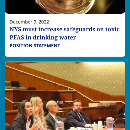
December 9, 2022
NYS must increase safeguards on toxic
PFAS in drinking water​​​​‌ ‍ ​‍​‍‌‍ ‌ ​‍‌‍‍‌‌‍‌ ‌‍‍‌‌‍ ‍​‍​‍​ ‍‍​‍​‍‌ ​ ‌‍​‌‌‍ ‍‌‍‍‌‌ ‌​‌ ‍‌​‍ ‍‌‍‍‌‌‍ ​‍​‍​‍ ​​‍​‍‌‍‍​‌ ​‍‌‍‌‌‌‍‌‍​‍​‍​ ‍‍​‍​‍‌‍‍​‌ ‌​‌ ‌​‌ ​​‌ ​ ​ ‍‍​‍ ​‍ ‌‍​ ‌‍ ‌‌ ​ ​‍ ‍‌‍ ‌‌‍​‌‌‍‍‌‌‍ ‍​‍ ‍​ ​‍​ ​​​ ​‍​ ‌​‌ ​‍‌‍‌‌‌‍‌​‌‍‌‌‌ ​ ‌‍‍‌‌‍‌ ‌‍ ‍​‍ ‍‌ ​‍‌‍‍‌‌ ‌‍‌‍‌‌‌ ​‍‌‍‍ ‌‍‌‌‌‍‌‌‌ ​​‌‍‌‌‌ ​‍​‍ ‍‌‍ ‌ ​‍‌‍‌ ​‍ ‌‍‍‌‌‍ ‍‌ ‌​‌‍‌‌‌‍ ‍‌ ‌​​‍ ‌‍‌‌‌‍‌​‌‍‍‌‌ ‌​​‍ ‌‍ ‌‌‍ ‌‍‌​‌‍‌‌​ ‌‌ ​​‌ ​‍‌‍‌‌‌ ​ ‌‍‌‌‌‍ ‍‌ ‌​‌‍​‌‌ ‌​‌‍‍‌‌‍ ‌‍ ‍​ ‍ ‌‍‍‌‌‍‌​​ ‌​ ‍‌​ ​‍​ ‌‌​ ​ ‌‍​‌​ ​​​ ​ ​ ​‍​‍ ‌‌‍​ ​ ‌​​ ‌​‌‍​ ​‍ ‌​ ‌​​ ​ ‌‍‌‌​ ​​​‍ ‌‌‍​‍​ ​‌​ ​‍​ ‌‌​‍ ‌​ ​​‌‍​ ‌‍‌‍​ ‌​​ ‌​​ ‌‌‌‍​‍​ ‌‍‌‍‌​​ ‌‌‌‍‌​​ ‌‍​ ‍ ‌ ‌​‌ ‍‌‌ ​​‌‍‌‌​ ‌‌‍​‌‌ ​‍‌ ‌​‌‍‍‌‌‍​ ‌‍ ​‌‍‌‌​ ‍ ‌ ​​‌‍​‌‌ ‌​‌‍‍​​ ‌‌ ‌​‌‍‍‌‌ ‌​‌‍ ​‌‍‌‌​ ‌‍​‍‌‍​‌‌ ​ ‌‍‌‌‌‌‌‌‌ ​‍‌‍ ​​ ‌‌‍‍​‌ ‌​‌ ‌​‌ ​​‌ ​ ​‍‌‌​ ​ ‌​​‌​‍‌‌​ ​‍‌​‌‍​‍‌‌​ ​‍‌​‌‍‌‍​ ‌‍ ‌‌ ​ ​‍ ‍‌‍ ‌‌‍​‌‌‍‍‌‌‍ ‍​‍ ‍​ ​‍​ ​​​ ​‍​ ‌​‌ ​‍‌‍‌‌‌‍‌​‌‍‌‌‌ ​ ‌‍‍‌‌‍‌ ‌‍ ‍​‍ ‍‌ ​‍‌‍‍‌‌ ‌‍‌‍‌‌‌ ​‍‌‍‍ ‌‍‌‌‌‍‌‌‌ ​​‌‍‌‌‌ ​‍​‍ ‍‌‍ ‌ ​‍‌‍‌ ​‍‌‍‌‍‍‌‌‍‌​​ ‌​ ‍‌​ ​‍​ ‌‌​ ​ ‌‍​‌​ ​​​ ​ ​ ​‍​‍ ‌‌‍​ ​ ‌​​ ‌​‌‍​ ​‍ ‌​ ‌​​ ​ ‌‍‌‌​ ​​​‍ ‌‌‍​‍​ ​‌​ ​‍​ ‌‌​‍ ‌​ ​​‌‍​ ‌‍‌‍​ ‌​​ ‌​​ ‌‌‌‍​‍​ ‌‍‌‍‌​​ ‌‌‌‍‌​​ ‌‍​‍‌‍‌ ‌​‌ ‍‌‌ ​​‌‍‌‌​ ‌‌‍​‌‌ ​‍‌ ‌​‌‍‍‌‌‍​ ‌‍ ​‌‍‌‌​‍‌‍‌ ​​‌‍​‌‌ ‌​‌‍‍​​ ‌‌ ‌​‌‍‍‌‌ ‌​‌‍ ​‌‍‌‌​‍‌‍‌ ​​‌‍‌‌‌ ​‍‌ ​ ‌ ​​‌‍‌‌‌‍​ ‌ ‌​‌‍‍‌‌ ‌‍‌‍‌‌​ ‌‌ ​​‌ ‌‌‌‍​‍‌‍ ​‌‍‍‌‌ ​ ‌‍‍​‌‍‌‌‌‍‌​​‍​‍‌ ‌
POSITION STATEMENT​​​​‌ ‍ ​‍​‍‌‍ ‌ ​‍‌‍‍‌‌‍‌ ‌‍‍‌‌‍ ‍​‍​‍​ ‍‍​‍​‍‌ ​ ‌‍​‌‌‍ ‍‌‍‍‌‌ ‌​‌ ‍‌​‍ ‍‌‍‍‌‌‍ ​‍​‍​‍ ​​‍​‍‌‍‍​‌ ​‍‌‍‌‌‌‍‌‍​‍​‍​ ‍‍​‍​‍‌‍‍​‌ ‌​‌ ‌​‌ ​​‌ ​ ​ ‍‍​‍ ​‍ ‌‍​ ‌‍ ‌‌ ​ ​‍ ‍‌‍ ‌‌‍​‌‌‍‍‌‌‍ ‍​‍ ‍​ ​‍​ ​​​ ​‍​ ‌​‌ ​‍‌‍‌‌‌‍‌​‌‍‌‌‌ ​ ‌‍‍‌‌‍‌ ‌‍ ‍​‍ ‍‌ ​‍‌‍‍‌‌ ‌‍‌‍‌‌‌ ​‍‌‍‍ ‌‍‌‌‌‍‌‌‌ ​​‌‍‌‌‌ ​‍​‍ ‍‌‍ ‌ ​‍‌‍‌ ​‍ ‌‍‍‌‌‍ ‍‌ ‌​‌‍‌‌‌‍ ‍‌ ‌​​‍ ‌‍‌‌‌‍‌​‌‍‍‌‌ ‌​​‍ ‌‍ ‌‌‍ ‌‍‌​‌‍‌‌​ ‌‌ ​​‌ ​‍‌‍‌‌‌ ​ ‌‍‌‌‌‍ ‍‌ ‌​‌‍​‌‌ ‌​‌‍‍‌‌‍ ‌‍ ‍​ ‍ ‌‍‍‌‌‍‌​​ ‌‌‍​‌​ ‌‍‌‍​ ​ ​‍​ ‌‍‌‍‌‌​ ‌‍‌‍‌‍​‍ ‌​ ​​​ ‌​​ ​‍‌‍​‌​‍ ‌​ ‌​​ ​ ​ ‌​‌‍​ ​‍ ‌​ ‍​​ ‍​​ ​‍‌‍​‍​‍ ‌​ ‌‌​ ​ ​ ‌ ‌‍​‌‌‍​‍​ ‌ ​ ​‌‌‍‌‍‌‍‌​​ ‌​​ ‌‌​ ‌‍​ ‍ ‌ ‌​‌ ‍‌‌ ​​‌‍‌‌​ ‌‌‍​ ‌‍​‌‌ ‌​‌‍‌‌‌‍‌ ‌‍ ‌ ​‍‌ ‍‌​ ‍ ‌ ​​‌‍​‌‌ ‌​‌‍‍​​ ‌‌‍ ‍‌‍​‌‌‍ ‌‌‍‌‌​ ‌‍​‍‌‍​‌‌ ​ ‌‍‌‌‌‌‌‌‌ ​‍‌‍ ​​ ‌‌‍‍​‌ ‌​‌ ‌​‌ ​​‌ ​ ​‍‌‌​ ​ ‌​​‌​‍‌‌​ ​‍‌​‌‍​‍‌‌​ ​‍‌​‌‍‌‍​ ‌‍ ‌‌ ​ ​‍ ‍‌‍ ‌‌‍​‌‌‍‍‌‌‍ ‍​‍ ‍​ ​‍​ ​​​ ​‍​ ‌​‌ ​‍‌‍‌‌‌‍‌​‌‍‌‌‌ ​ ‌‍‍‌‌‍‌ ‌‍ ‍​‍ ‍‌ ​‍‌‍‍‌‌ ‌‍‌‍‌‌‌ ​‍‌‍‍ ‌‍‌‌‌‍‌‌‌ ​​‌‍‌‌‌ ​‍​‍ ‍‌‍ ‌ ​‍‌‍‌ ​‍‌‍‌‍‍‌‌‍‌​​ ‌‌‍​‌​ ‌‍‌‍​ ​ ​‍​ ‌‍‌‍‌‌​ ‌‍‌‍‌‍​‍ ‌​ ​​​ ‌​​ ​‍‌‍​‌​‍ ‌​ ‌​​ ​ ​ ‌​‌‍​ ​‍ ‌​ ‍​​ ‍​​ ​‍‌‍​‍​‍ ‌​ ‌‌​ ​ ​ ‌ ‌‍​‌‌‍​‍​ ‌ ​ ​‌‌‍‌‍‌‍‌​​ ‌​​ ‌‌​ ‌‍​‍‌‍‌ ‌​‌ ‍‌‌ ​​‌‍‌‌​ ‌‌‍​ ‌‍​‌‌ ‌​‌‍‌‌‌‍‌ ‌‍ ‌ ​‍‌ ‍‌​‍‌‍‌ ​​‌‍​‌‌ ‌​‌‍‍​​ ‌‌‍ ‍‌‍​‌‌‍ ‌‌‍‌‌​‍‌‍‌ ​​‌‍‌‌‌ ​‍‌ ​ ‌ ​​‌‍‌‌‌‍​ ‌ ‌​‌‍‍‌‌ ‌‍‌‍‌‌​ ‌‌ ​​‌ ‌‌‌‍​‍‌‍ ​‌‍‍‌‌ ​ ‌‍‍​‌‍‌‌‌‍‌​​‍​‍‌ ‌