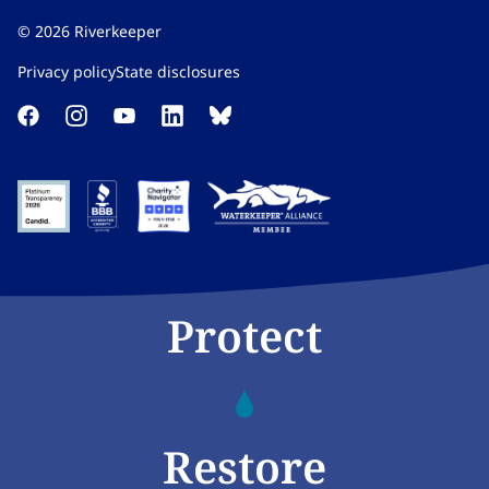
©
2026
Riverkeeper
Privacy policy​​​​‌ ‍ ​‍​‍‌‍ ‌ ​‍‌‍‍‌‌‍‌ ‌‍‍‌‌‍ ‍​‍​‍​ ‍‍​‍​‍‌ ​ ‌‍​‌‌‍ ‍‌‍‍‌‌ ‌​‌ ‍‌​‍ ‍‌‍‍‌‌‍ ​‍​‍​‍ ​​‍​‍‌‍‍​‌ ​‍‌‍‌‌‌‍‌‍​‍​‍​ ‍‍​‍​‍‌‍‍​‌ ‌​‌ ‌​‌ ​​‌ ​ ​ ‍‍​‍ ​‍ ‌‍​ ‌‍ ‌‌ ​ ​‍ ‍‌‍ ‌‌‍​‌‌‍‍‌‌‍ ‍​‍ ‍​ ​‍​ ​​​ ​‍​ ‌​‌ ​‍‌‍‌‌‌‍‌​‌‍‌‌‌ ​ ‌‍‍‌‌‍‌ ‌‍ ‍​‍ ‍‌ ​‍‌‍‍‌‌ ‌‍‌‍‌‌‌ ​‍‌‍‍ ‌‍‌‌‌‍‌‌‌ ​​‌‍‌‌‌ ​‍​‍ ‍‌‍ ‌ ​‍‌‍‌ ​‍ ‌‍‍‌‌‍ ‍‌ ‌​‌‍‌‌‌‍ ‍‌ ‌​​‍ ‌‍‌‌‌‍‌​‌‍‍‌‌ ‌​​‍ ‌‍ ‌‌‍ ‌‍‌​‌‍‌‌​ ‌‌ ​​‌ ​‍‌‍‌‌‌ ​ ‌‍‌‌‌‍ ‍‌ ‌​‌‍​‌‌ ‌​‌‍‍‌‌‍ ‌‍ ‍​ ‍ ‌‍‍‌‌‍‌​​ ‌‌‍‌‍‌‍ ‌‍ ‌ ‌​‌‍‌‌‌ ​‍​ ‍ ‌ ‌​‌ ‍‌‌ ​​‌‍‌‌​ ‌‌‍‌‍‌‍ ‌‍ ‌ ‌​‌‍‌‌‌ ​‍​ ‍ ‌ ​​‌‍​‌‌ ‌​‌‍‍​​ ‌‌‍​‌‌‍‌​‌‍‌​‌‍‍‌‌ ‌​‌‍‍‌‌‍ ‌‍ ‍‌‍​‌‌‍ ​‌​ ​‌‍‍‌‌‍ ‍‌‍‍ ‌ ​ ​‍‌‌​ ‌‌‌​​‍‌‌ ‌‍‍ ‌‍‌‌‌ ‍‌​‍‌‌​ ​ ‌​‌​​‍‌‌​ ​ ‌​‌​​‍‌‌​ ​‍​ ​‍‌‍​ ‌‍‌‍​ ​​​ ​‍​ ​‌​ ‌‍​ ‍‌​ ‌​​ ‌​‌‍​‌​ ​‍‌‍​ ​‍‌‌​ ​‍​ ​‍​‍‌‌​ ‌‌‌​‌​​‍ ‍‌ ‌​‌‍‌‌‌ ‍​‌ ‌​​ ‌‍​‍‌‍​‌‌ ​ ‌‍‌‌‌‌‌‌‌ ​‍‌‍ ​​ ‌‌‍‍​‌ ‌​‌ ‌​‌ ​​‌ ​ ​‍‌‌​ ​ ‌​​‌​‍‌‌​ ​‍‌​‌‍​‍‌‌​ ​‍‌​‌‍‌‍​ ‌‍ ‌‌ ​ ​‍ ‍‌‍ ‌‌‍​‌‌‍‍‌‌‍ ‍​‍ ‍​ ​‍​ ​​​ ​‍​ ‌​‌ ​‍‌‍‌‌‌‍‌​‌‍‌‌‌ ​ ‌‍‍‌‌‍‌ ‌‍ ‍​‍ ‍‌ ​‍‌‍‍‌‌ ‌‍‌‍‌‌‌ ​‍‌‍‍ ‌‍‌‌‌‍‌‌‌ ​​‌‍‌‌‌ ​‍​‍ ‍‌‍ ‌ ​‍‌‍‌ ​‍‌‍‌‍‍‌‌‍‌​​ ‌‌‍‌‍‌‍ ‌‍ ‌ ‌​‌‍‌‌‌ ​‍​‍‌‍‌ ‌​‌ ‍‌‌ ​​‌‍‌‌​ ‌‌‍‌‍‌‍ ‌‍ ‌ ‌​‌‍‌‌‌ ​‍​‍‌‍‌ ​​‌‍​‌‌ ‌​‌‍‍​​ ‌‌‍​‌‌‍‌​‌‍‌​‌‍‍‌‌ ‌​‌‍‍‌‌‍ ‌‍ ‍‌‍​‌‌‍ ​‌​ ​‌‍‍‌‌‍ ‍‌‍‍ ‌ ​ ​‍‌‌​ ‌‌‌​​‍‌‌ ‌‍‍ ‌‍‌‌‌ ‍‌​‍‌‌​ ​ ‌​‌​​‍‌‌​ ​ ‌​‌​​‍‌‌​ ​‍​ ​‍‌‍​ ‌‍‌‍​ ​​​ ​‍​ ​‌​ ‌‍​ ‍‌​ ‌​​ ‌​‌‍​‌​ ​‍‌‍​ ​‍‌‌​ ​‍​ ​‍​‍‌‌​ ‌‌‌​‌​​‍ ‍‌ ‌​‌‍‌‌‌ ‍​‌ ‌​​‍‌‍‌ ​​‌‍‌‌‌ ​‍‌ ​ ‌ ​​‌‍‌‌‌‍​ ‌ ‌​‌‍‍‌‌ ‌‍‌‍‌‌​ ‌‌ ​​‌ ‌‌‌‍​‍‌‍ ​‌‍‍‌‌ ​ ‌‍‍​‌‍‌‌‌‍‌​​‍​‍‌ ‌
State disclosures​​​​‌ ‍ ​‍​‍‌‍ ‌ ​‍‌‍‍‌‌‍‌ ‌‍‍‌‌‍ ‍​‍​‍​ ‍‍​‍​‍‌ ​ ‌‍​‌‌‍ ‍‌‍‍‌‌ ‌​‌ ‍‌​‍ ‍‌‍‍‌‌‍ ​‍​‍​‍ ​​‍​‍‌‍‍​‌ ​‍‌‍‌‌‌‍‌‍​‍​‍​ ‍‍​‍​‍‌‍‍​‌ ‌​‌ ‌​‌ ​​‌ ​ ​ ‍‍​‍ ​‍ ‌‍​ ‌‍ ‌‌ ​ ​‍ ‍‌‍ ‌‌‍​‌‌‍‍‌‌‍ ‍​‍ ‍​ ​‍​ ​​​ ​‍​ ‌​‌ ​‍‌‍‌‌‌‍‌​‌‍‌‌‌ ​ ‌‍‍‌‌‍‌ ‌‍ ‍​‍ ‍‌ ​‍‌‍‍‌‌ ‌‍‌‍‌‌‌ ​‍‌‍‍ ‌‍‌‌‌‍‌‌‌ ​​‌‍‌‌‌ ​‍​‍ ‍‌‍ ‌ ​‍‌‍‌ ​‍ ‌‍‍‌‌‍ ‍‌ ‌​‌‍‌‌‌‍ ‍‌ ‌​​‍ ‌‍‌‌‌‍‌​‌‍‍‌‌ ‌​​‍ ‌‍ ‌‌‍ ‌‍‌​‌‍‌‌​ ‌‌ ​​‌ ​‍‌‍‌‌‌ ​ ‌‍‌‌‌‍ ‍‌ ‌​‌‍​‌‌ ‌​‌‍‍‌‌‍ ‌‍ ‍​ ‍ ‌‍‍‌‌‍‌​​ ‌‌‍‌‍‌‍ ‌‍ ‌ ‌​‌‍‌‌‌ ​‍​ ‍ ‌ ‌​‌ ‍‌‌ ​​‌‍‌‌​ ‌‌‍‌‍‌‍ ‌‍ ‌ ‌​‌‍‌‌‌ ​‍​ ‍ ‌ ​​‌‍​‌‌ ‌​‌‍‍​​ ‌‌‍​‌‌‍‌​‌‍‌​‌‍‍‌‌ ‌​‌‍‍‌‌‍ ‌‍ ‍‌‍​‌‌‍ ​‌​ ​‌‍‍‌‌‍ ‍‌‍‍ ‌ ​ ​‍‌‌​ ‌‌‌​​‍‌‌ ‌‍‍ ‌‍‌‌‌ ‍‌​‍‌‌​ ​ ‌​‌​​‍‌‌​ ​ ‌​‌​​‍‌‌​ ​‍​ ​‍​ ‌‍‌‍​ ‌‍‌‌​ ‍​‌‍‌‌​ ​​‌‍‌​​ ​‍‌‍​‌​ ‌​​ ‍​​ ‍​​‍‌‌​ ​‍​ ​‍​‍‌‌​ ‌‌‌​‌​​‍ ‍‌ ‌​‌‍‌‌‌ ‍​‌ ‌​​ ‌‍​‍‌‍​‌‌ ​ ‌‍‌‌‌‌‌‌‌ ​‍‌‍ ​​ ‌‌‍‍​‌ ‌​‌ ‌​‌ ​​‌ ​ ​‍‌‌​ ​ ‌​​‌​‍‌‌​ ​‍‌​‌‍​‍‌‌​ ​‍‌​‌‍‌‍​ ‌‍ ‌‌ ​ ​‍ ‍‌‍ ‌‌‍​‌‌‍‍‌‌‍ ‍​‍ ‍​ ​‍​ ​​​ ​‍​ ‌​‌ ​‍‌‍‌‌‌‍‌​‌‍‌‌‌ ​ ‌‍‍‌‌‍‌ ‌‍ ‍​‍ ‍‌ ​‍‌‍‍‌‌ ‌‍‌‍‌‌‌ ​‍‌‍‍ ‌‍‌‌‌‍‌‌‌ ​​‌‍‌‌‌ ​‍​‍ ‍‌‍ ‌ ​‍‌‍‌ ​‍‌‍‌‍‍‌‌‍‌​​ ‌‌‍‌‍‌‍ ‌‍ ‌ ‌​‌‍‌‌‌ ​‍​‍‌‍‌ ‌​‌ ‍‌‌ ​​‌‍‌‌​ ‌‌‍‌‍‌‍ ‌‍ ‌ ‌​‌‍‌‌‌ ​‍​‍‌‍‌ ​​‌‍​‌‌ ‌​‌‍‍​​ ‌‌‍​‌‌‍‌​‌‍‌​‌‍‍‌‌ ‌​‌‍‍‌‌‍ ‌‍ ‍‌‍​‌‌‍ ​‌​ ​‌‍‍‌‌‍ ‍‌‍‍ ‌ ​ ​‍‌‌​ ‌‌‌​​‍‌‌ ‌‍‍ ‌‍‌‌‌ ‍‌​‍‌‌​ ​ ‌​‌​​‍‌‌​ ​ ‌​‌​​‍‌‌​ ​‍​ ​‍​ ‌‍‌‍​ ‌‍‌‌​ ‍​‌‍‌‌​ ​​‌‍‌​​ ​‍‌‍​‌​ ‌​​ ‍​​ ‍​​‍‌‌​ ​‍​ ​‍​‍‌‌​ ‌‌‌​‌​​‍ ‍‌ ‌​‌‍‌‌‌ ‍​‌ ‌​​‍‌‍‌ ​​‌‍‌‌‌ ​‍‌ ​ ‌ ​​‌‍‌‌‌‍​ ‌ ‌​‌‍‍‌‌ ‌‍‌‍‌‌​ ‌‌ ​​‌ ‌‌‌‍​‍‌‍ ​‌‍‍‌‌ ​ ‌‍‍​‌‍‌‌‌‍‌​​‍​‍‌ ‌
Protect
Restore