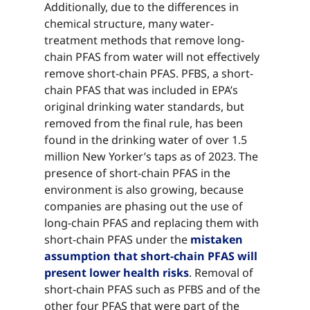
Additionally, due to the differences in
chemical structure, many water-
treatment methods that remove long-
chain PFAS from water will not effectively
remove short-chain PFAS. PFBS, a short-
chain PFAS that was included in EPA’s
original drinking water standards, but
removed from the final rule, has been
found in the drinking water of over 1.5
million New Yorker’s taps as of 2023. The
presence of short-chain PFAS in the
environment is also growing, because
companies are phasing out the use of
long-chain PFAS and replacing them with
short-chain PFAS under the ​​​​‌ ‍ ​‍​‍‌‍ ‌ ​‍‌‍‍‌‌‍‌ ‌‍‍‌‌‍ ‍​‍​‍​ ‍‍​‍​‍‌ ​ ‌‍​‌‌‍ ‍‌‍‍‌‌ ‌​‌ ‍‌​‍ ‍‌‍‍‌‌‍ ​‍​‍​‍ ​​‍​‍‌‍‍​‌ ​‍‌‍‌‌‌‍‌‍​‍​‍​ ‍‍​‍​‍‌‍‍​‌ ‌​‌ ‌​‌ ​​‌ ​ ​ ‍‍​‍ ​‍ ‌‍​ ‌‍ ‌‌ ​ ​‍ ‍‌‍ ‌‌‍​‌‌‍‍‌‌‍ ‍​‍ ‍​ ​‍​ ​​​ ​‍​ ‌​‌ ​‍‌‍‌‌‌‍‌​‌‍‌‌‌ ​ ‌‍‍‌‌‍‌ ‌‍ ‍​‍ ‍‌ ​‍‌‍‍‌‌ ‌‍‌‍‌‌‌ ​‍‌‍‍ ‌‍‌‌‌‍‌‌‌ ​​‌‍‌‌‌ ​‍​‍ ‍‌‍ ‌ ​‍‌‍‌ ​‍ ‌‍‍‌‌‍ ‍‌ ‌​‌‍‌‌‌‍ ‍‌ ‌​​‍ ‌‍‌‌‌‍‌​‌‍‍‌‌ ‌​​‍ ‌‍ ‌‌‍ ‌‍‌​‌‍‌‌​ ‌‌ ​​‌ ​‍‌‍‌‌‌ ​ ‌‍‌‌‌‍ ‍‌ ‌​‌‍​‌‌ ‌​‌‍‍‌‌‍ ‌‍ ‍​ ‍ ‌‍‍‌‌‍‌​​ ‌‌‍​ ​ ​‍‌‍‌‍​ ​​​ ​‌‌‍​ ​ ‌ ​ ‌ ​‍ ‌‌‍​‍​ ‌​​ ​‌‌‍​‌​‍ ‌​ ‌​​ ‌​‌‍​‌​ ‌​​‍ ‌‌‍​‌​ ​​‌‍​‌‌‍‌‌​‍ ‌​ ‌‍​ ‌ ​ ‌‌‌‍​ ​ ‌​​ ‍​​ ‍‌​ ​‍​ ‌ ​ ​ ​ ​​​ ‌​​ ‍ ‌ ‌​‌ ‍‌‌ ​​‌‍‌‌​ ‌‌‍​‌‌ ​‍‌ ‌​‌‍‍‌‌‍​ ‌‍ ​‌‍‌‌​ ‍ ‌ ​​‌‍​‌‌ ‌​‌‍‍​​ ‌‌‍​ ‌‍ ‌‍ ‍‌ ‌​‌‍‌‌‌‍ ‍‌ ‌​​‍‌‌​ ‌‌‌​​‍‌‌ ‌‍‍ ‌‍‌‌‌ ‍‌​‍‌‌​ ​ ‌​‌​​‍‌‌​ ​ ‌​‌​​‍‌‌​ ​‍​ ​‍‌‍​ ​ ‌​‌‍‌‌​ ​‍​ ​‌‌‍‌‌‌‍​ ​ ‌​​ ‌‍​ ​‍​ ​ ​ ​‌​‍‌‌​ ​‍​ ​‍​‍‌‌​ ‌‌‌​‌​​‍ ‍‌‍​ ‌‍‍​‌‍‍‌‌‍ ​‌‍‌​‌ ​‍‌‍‌‌‌‍ ‍​‍‌‌​ ‌‌‌​​‍‌‌ ‌‍‍ ‌‍‌‌‌ ‍‌​‍‌‌​ ​ ‌​‌​​‍‌‌​ ​ ‌​‌​​‍‌‌​ ​‍​ ​‍​ ‌ ​ ‌‍‌‍​‌​ ‍​​ ​‍​ ‌‌​ ‍‌​ ‌‍​ ‍‌‌‍‌‍‌‍​‌​ ‌​​‍‌‌​ ​‍​ ​‍​‍‌‌​ ‌‌‌​‌​​‍ ‍‌ ‌​‌‍‌‌‌ ‍​‌ ‌​​ ‌‍​‍‌‍​‌‌ ​ ‌‍‌‌‌‌‌‌‌ ​‍‌‍ ​​ ‌‌‍‍​‌ ‌​‌ ‌​‌ ​​‌ ​ ​‍‌‌​ ​ ‌​​‌​‍‌‌​ ​‍‌​‌‍​‍‌‌​ ​‍‌​‌‍‌‍​ ‌‍ ‌‌ ​ ​‍ ‍‌‍ ‌‌‍​‌‌‍‍‌‌‍ ‍​‍ ‍​ ​‍​ ​​​ ​‍​ ‌​‌ ​‍‌‍‌‌‌‍‌​‌‍‌‌‌ ​ ‌‍‍‌‌‍‌ ‌‍ ‍​‍ ‍‌ ​‍‌‍‍‌‌ ‌‍‌‍‌‌‌ ​‍‌‍‍ ‌‍‌‌‌‍‌‌‌ ​​‌‍‌‌‌ ​‍​‍ ‍‌‍ ‌ ​‍‌‍‌ ​‍‌‍‌‍‍‌‌‍‌​​ ‌‌‍​ ​ ​‍‌‍‌‍​ ​​​ ​‌‌‍​ ​ ‌ ​ ‌ ​‍ ‌‌‍​‍​ ‌​​ ​‌‌‍​‌​‍ ‌​ ‌​​ ‌​‌‍​‌​ ‌​​‍ ‌‌‍​‌​ ​​‌‍​‌‌‍‌‌​‍ ‌​ ‌‍​ ‌ ​ ‌‌‌‍​ ​ ‌​​ ‍​​ ‍‌​ ​‍​ ‌ ​ ​ ​ ​​​ ‌​​‍‌‍‌ ‌​‌ ‍‌‌ ​​‌‍‌‌​ ‌‌‍​‌‌ ​‍‌ ‌​‌‍‍‌‌‍​ ‌‍ ​‌‍‌‌​‍‌‍‌ ​​‌‍​‌‌ ‌​‌‍‍​​ ‌‌‍​ ‌‍ ‌‍ ‍‌ ‌​‌‍‌‌‌‍ ‍‌ ‌​​‍‌‌​ ‌‌‌​​‍‌‌ ‌‍‍ ‌‍‌‌‌ ‍‌​‍‌‌​ ​ ‌​‌​​‍‌‌​ ​ ‌​‌​​‍‌‌​ ​‍​ ​‍‌‍​ ​ ‌​‌‍‌‌​ ​‍​ ​‌‌‍‌‌‌‍​ ​ ‌​​ ‌‍​ ​‍​ ​ ​ ​‌​‍‌‌​ ​‍​ ​‍​‍‌‌​ ‌‌‌​‌​​‍ ‍‌‍​ ‌‍‍​‌‍‍‌‌‍ ​‌‍‌​‌ ​‍‌‍‌‌‌‍ ‍​‍‌‌​ ‌‌‌​​‍‌‌ ‌‍‍ ‌‍‌‌‌ ‍‌​‍‌‌​ ​ ‌​‌​​‍‌‌​ ​ ‌​‌​​‍‌‌​ ​‍​ ​‍​ ‌ ​ ‌‍‌‍​‌​ ‍​​ ​‍​ ‌‌​ ‍‌​ ‌‍​ ‍‌‌‍‌‍‌‍​‌​ ‌​​‍‌‌​ ​‍​ ​‍​‍‌‌​ ‌‌‌​‌​​‍ ‍‌ ‌​‌‍‌‌‌ ‍​‌ ‌​​‍‌‍‌ ​​‌‍‌‌‌ ​‍‌ ​ ‌ ​​‌‍‌‌‌‍​ ‌ ‌​‌‍‍‌‌ ‌‍‌‍‌‌​ ‌‌ ​​‌ ‌‌‌‍​‍‌‍ ​‌‍‍‌‌ ​ ‌‍‍​‌‍‌‌‌‍‌​​‍​‍‌ ‌
mistaken
assumption that short-chain PFAS will
present lower health risks​​​​‌ ‍ ​‍​‍‌‍ ‌ ​‍‌‍‍‌‌‍‌ ‌‍‍‌‌‍ ‍​‍​‍​ ‍‍​‍​‍‌ ​ ‌‍​‌‌‍ ‍‌‍‍‌‌ ‌​‌ ‍‌​‍ ‍‌‍‍‌‌‍ ​‍​‍​‍ ​​‍​‍‌‍‍​‌ ​‍‌‍‌‌‌‍‌‍​‍​‍​ ‍‍​‍​‍‌‍‍​‌ ‌​‌ ‌​‌ ​​‌ ​ ​ ‍‍​‍ ​‍ ‌‍​ ‌‍ ‌‌ ​ ​‍ ‍‌‍ ‌‌‍​‌‌‍‍‌‌‍ ‍​‍ ‍​ ​‍​ ​​​ ​‍​ ‌​‌ ​‍‌‍‌‌‌‍‌​‌‍‌‌‌ ​ ‌‍‍‌‌‍‌ ‌‍ ‍​‍ ‍‌ ​‍‌‍‍‌‌ ‌‍‌‍‌‌‌ ​‍‌‍‍ ‌‍‌‌‌‍‌‌‌ ​​‌‍‌‌‌ ​‍​‍ ‍‌‍ ‌ ​‍‌‍‌ ​‍ ‌‍‍‌‌‍ ‍‌ ‌​‌‍‌‌‌‍ ‍‌ ‌​​‍ ‌‍‌‌‌‍‌​‌‍‍‌‌ ‌​​‍ ‌‍ ‌‌‍ ‌‍‌​‌‍‌‌​ ‌‌ ​​‌ ​‍‌‍‌‌‌ ​ ‌‍‌‌‌‍ ‍‌ ‌​‌‍​‌‌ ‌​‌‍‍‌‌‍ ‌‍ ‍​ ‍ ‌‍‍‌‌‍‌​​ ‌‌‍​ ​ ​‍‌‍‌‍​ ​​​ ​‌‌‍​ ​ ‌ ​ ‌ ​‍ ‌‌‍​‍​ ‌​​ ​‌‌‍​‌​‍ ‌​ ‌​​ ‌​‌‍​‌​ ‌​​‍ ‌‌‍​‌​ ​​‌‍​‌‌‍‌‌​‍ ‌​ ‌‍​ ‌ ​ ‌‌‌‍​ ​ ‌​​ ‍​​ ‍‌​ ​‍​ ‌ ​ ​ ​ ​​​ ‌​​ ‍ ‌ ‌​‌ ‍‌‌ ​​‌‍‌‌​ ‌‌‍​‌‌ ​‍‌ ‌​‌‍‍‌‌‍​ ‌‍ ​‌‍‌‌​ ‍ ‌ ​​‌‍​‌‌ ‌​‌‍‍​​ ‌‌‍​ ‌‍ ‌‍ ‍‌ ‌​‌‍‌‌‌‍ ‍‌ ‌​​‍‌‌​ ‌‌‌​​‍‌‌ ‌‍‍ ‌‍‌‌‌ ‍‌​‍‌‌​ ​ ‌​‌​​‍‌‌​ ​ ‌​‌​​‍‌‌​ ​‍​ ​‍‌‍​ ​ ‌​‌‍‌‌​ ​‍​ ​‌‌‍‌‌‌‍​ ​ ‌​​ ‌‍​ ​‍​ ​ ​ ​‌​‍‌‌​ ​‍​ ​‍​‍‌‌​ ‌‌‌​‌​​‍ ‍‌‍​ ‌‍‍​‌‍‍‌‌‍ ​‌‍‌​‌ ​‍‌‍‌‌‌‍ ‍​‍‌‌​ ‌‌‌​​‍‌‌ ‌‍‍ ‌‍‌‌‌ ‍‌​‍‌‌​ ​ ‌​‌​​‍‌‌​ ​ ‌​‌​​‍‌‌​ ​‍​ ​‍​ ‌‍‌‍​‍​ ‌‍​ ‌ ​ ​ ​ ‌ ‌‍​ ​ ‌​​ ‌​​ ​​‌‍​‍‌‍‌​​‍‌‌​ ​‍​ ​‍​‍‌‌​ ‌‌‌​‌​​‍ ‍‌ ‌​‌‍‌‌‌ ‍​‌ ‌​​ ‌‍​‍‌‍​‌‌ ​ ‌‍‌‌‌‌‌‌‌ ​‍‌‍ ​​ ‌‌‍‍​‌ ‌​‌ ‌​‌ ​​‌ ​ ​‍‌‌​ ​ ‌​​‌​‍‌‌​ ​‍‌​‌‍​‍‌‌​ ​‍‌​‌‍‌‍​ ‌‍ ‌‌ ​ ​‍ ‍‌‍ ‌‌‍​‌‌‍‍‌‌‍ ‍​‍ ‍​ ​‍​ ​​​ ​‍​ ‌​‌ ​‍‌‍‌‌‌‍‌​‌‍‌‌‌ ​ ‌‍‍‌‌‍‌ ‌‍ ‍​‍ ‍‌ ​‍‌‍‍‌‌ ‌‍‌‍‌‌‌ ​‍‌‍‍ ‌‍‌‌‌‍‌‌‌ ​​‌‍‌‌‌ ​‍​‍ ‍‌‍ ‌ ​‍‌‍‌ ​‍‌‍‌‍‍‌‌‍‌​​ ‌‌‍​ ​ ​‍‌‍‌‍​ ​​​ ​‌‌‍​ ​ ‌ ​ ‌ ​‍ ‌‌‍​‍​ ‌​​ ​‌‌‍​‌​‍ ‌​ ‌​​ ‌​‌‍​‌​ ‌​​‍ ‌‌‍​‌​ ​​‌‍​‌‌‍‌‌​‍ ‌​ ‌‍​ ‌ ​ ‌‌‌‍​ ​ ‌​​ ‍​​ ‍‌​ ​‍​ ‌ ​ ​ ​ ​​​ ‌​​‍‌‍‌ ‌​‌ ‍‌‌ ​​‌‍‌‌​ ‌‌‍​‌‌ ​‍‌ ‌​‌‍‍‌‌‍​ ‌‍ ​‌‍‌‌​‍‌‍‌ ​​‌‍​‌‌ ‌​‌‍‍​​ ‌‌‍​ ‌‍ ‌‍ ‍‌ ‌​‌‍‌‌‌‍ ‍‌ ‌​​‍‌‌​ ‌‌‌​​‍‌‌ ‌‍‍ ‌‍‌‌‌ ‍‌​‍‌‌​ ​ ‌​‌​​‍‌‌​ ​ ‌​‌​​‍‌‌​ ​‍​ ​‍‌‍​ ​ ‌​‌‍‌‌​ ​‍​ ​‌‌‍‌‌‌‍​ ​ ‌​​ ‌‍​ ​‍​ ​ ​ ​‌​‍‌‌​ ​‍​ ​‍​‍‌‌​ ‌‌‌​‌​​‍ ‍‌‍​ ‌‍‍​‌‍‍‌‌‍ ​‌‍‌​‌ ​‍‌‍‌‌‌‍ ‍​‍‌‌​ ‌‌‌​​‍‌‌ ‌‍‍ ‌‍‌‌‌ ‍‌​‍‌‌​ ​ ‌​‌​​‍‌‌​ ​ ‌​‌​​‍‌‌​ ​‍​ ​‍​ ‌‍‌‍​‍​ ‌‍​ ‌ ​ ​ ​ ‌ ‌‍​ ​ ‌​​ ‌​​ ​​‌‍​‍‌‍‌​​‍‌‌​ ​‍​ ​‍​‍‌‌​ ‌‌‌​‌​​‍ ‍‌ ‌​‌‍‌‌‌ ‍​‌ ‌​​‍‌‍‌ ​​‌‍‌‌‌ ​‍‌ ​ ‌ ​​‌‍‌‌‌‍​ ‌ ‌​‌‍‍‌‌ ‌‍‌‍‌‌​ ‌‌ ​​‌ ‌‌‌‍​‍‌‍ ​‌‍‍‌‌ ​ ‌‍‍​‌‍‌‌‌‍‌​​‍​‍‌ ‌
. Removal of
short-chain PFAS such as PFBS and of the
other four PFAS that were part of the