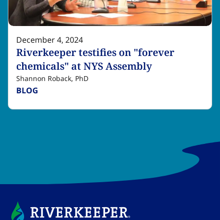
December 4, 2024
Riverkeeper testifies on "forever
chemicals" at NYS Assembly​​​​‌ ‍ ​‍​‍‌‍ ‌ ​‍‌‍‍‌‌‍‌ ‌‍‍‌‌‍ ‍​‍​‍​ ‍‍​‍​‍‌ ​ ‌‍​‌‌‍ ‍‌‍‍‌‌ ‌​‌ ‍‌​‍ ‍‌‍‍‌‌‍ ​‍​‍​‍ ​​‍​‍‌‍‍​‌ ​‍‌‍‌‌‌‍‌‍​‍​‍​ ‍‍​‍​‍‌‍‍​‌ ‌​‌ ‌​‌ ​​‌ ​ ​ ‍‍​‍ ​‍ ‌‍​ ‌‍ ‌‌ ​ ​‍ ‍‌‍ ‌‌‍​‌‌‍‍‌‌‍ ‍​‍ ‍​ ​‍​ ​​​ ​‍​ ‌​‌ ​‍‌‍‌‌‌‍‌​‌‍‌‌‌ ​ ‌‍‍‌‌‍‌ ‌‍ ‍​‍ ‍‌ ​‍‌‍‍‌‌ ‌‍‌‍‌‌‌ ​‍‌‍‍ ‌‍‌‌‌‍‌‌‌ ​​‌‍‌‌‌ ​‍​‍ ‍‌‍ ‌ ​‍‌‍‌ ​‍ ‌‍‍‌‌‍ ‍‌ ‌​‌‍‌‌‌‍ ‍‌ ‌​​‍ ‌‍‌‌‌‍‌​‌‍‍‌‌ ‌​​‍ ‌‍ ‌‌‍ ‌‍‌​‌‍‌‌​ ‌‌ ​​‌ ​‍‌‍‌‌‌ ​ ‌‍‌‌‌‍ ‍‌ ‌​‌‍​‌‌ ‌​‌‍‍‌‌‍ ‌‍ ‍​ ‍ ‌‍‍‌‌‍‌​​ ‌‌‍‌‌‌‍​ ‌‍‌‍​ ‌​​ ​‍‌‍‌​​ ‍​‌‍​‍​‍ ‌‌‍​‌‌‍‌‍‌‍​ ​ ‌‌​‍ ‌​ ‌​​ ‍​​ ‌‍​ ​ ​‍ ‌‌‍​‌‌‍​ ​ ​‌‌‍​‍​‍ ‌‌‍‌‍​ ‍‌​ ‌‍​ ‌​​ ​ ‌‍‌‌​ ‌​​ ‌​​ ‍​​ ‌‍​ ‍‌​ ‌​​ ‍ ‌ ‌​‌ ‍‌‌ ​​‌‍‌‌​ ‌‌‍​‌‌ ​‍‌ ‌​‌‍‍‌‌‍​ ‌‍ ​‌‍‌‌​ ‍ ‌ ​​‌‍​‌‌ ‌​‌‍‍​​ ‌‌ ‌​‌‍‍‌‌ ‌​‌‍ ​‌‍‌‌​ ‌‍​‍‌‍​‌‌ ​ ‌‍‌‌‌‌‌‌‌ ​‍‌‍ ​​ ‌‌‍‍​‌ ‌​‌ ‌​‌ ​​‌ ​ ​‍‌‌​ ​ ‌​​‌​‍‌‌​ ​‍‌​‌‍​‍‌‌​ ​‍‌​‌‍‌‍​ ‌‍ ‌‌ ​ ​‍ ‍‌‍ ‌‌‍​‌‌‍‍‌‌‍ ‍​‍ ‍​ ​‍​ ​​​ ​‍​ ‌​‌ ​‍‌‍‌‌‌‍‌​‌‍‌‌‌ ​ ‌‍‍‌‌‍‌ ‌‍ ‍​‍ ‍‌ ​‍‌‍‍‌‌ ‌‍‌‍‌‌‌ ​‍‌‍‍ ‌‍‌‌‌‍‌‌‌ ​​‌‍‌‌‌ ​‍​‍ ‍‌‍ ‌ ​‍‌‍‌ ​‍‌‍‌‍‍‌‌‍‌​​ ‌‌‍‌‌‌‍​ ‌‍‌‍​ ‌​​ ​‍‌‍‌​​ ‍​‌‍​‍​‍ ‌‌‍​‌‌‍‌‍‌‍​ ​ ‌‌​‍ ‌​ ‌​​ ‍​​ ‌‍​ ​ ​‍ ‌‌‍​‌‌‍​ ​ ​‌‌‍​‍​‍ ‌‌‍‌‍​ ‍‌​ ‌‍​ ‌​​ ​ ‌‍‌‌​ ‌​​ ‌​​ ‍​​ ‌‍​ ‍‌​ ‌​​‍‌‍‌ ‌​‌ ‍‌‌ ​​‌‍‌‌​ ‌‌‍​‌‌ ​‍‌ ‌​‌‍‍‌‌‍​ ‌‍ ​‌‍‌‌​‍‌‍‌ ​​‌‍​‌‌ ‌​‌‍‍​​ ‌‌ ‌​‌‍‍‌‌ ‌​‌‍ ​‌‍‌‌​‍‌‍‌ ​​‌‍‌‌‌ ​‍‌ ​ ‌ ​​‌‍‌‌‌‍​ ‌ ‌​‌‍‍‌‌ ‌‍‌‍‌‌​ ‌‌ ​​‌ ‌‌‌‍​‍‌‍ ​‌‍‍‌‌ ​ ‌‍‍​‌‍‌‌‌‍‌​​‍​‍‌ ‌
Shannon Roback, PhD​​​​‌ ‍ ​‍​‍‌‍ ‌ ​‍‌‍‍‌‌‍‌ ‌‍‍‌‌‍ ‍​‍​‍​ ‍‍​‍​‍‌ ​ ‌‍​‌‌‍ ‍‌‍‍‌‌ ‌​‌ ‍‌​‍ ‍‌‍‍‌‌‍ ​‍​‍​‍ ​​‍​‍‌‍‍​‌ ​‍‌‍‌‌‌‍‌‍​‍​‍​ ‍‍​‍​‍‌‍‍​‌ ‌​‌ ‌​‌ ​​‌ ​ ​ ‍‍​‍ ​‍ ‌‍​ ‌‍ ‌‌ ​ ​‍ ‍‌‍ ‌‌‍​‌‌‍‍‌‌‍ ‍​‍ ‍​ ​‍​ ​​​ ​‍​ ‌​‌ ​‍‌‍‌‌‌‍‌​‌‍‌‌‌ ​ ‌‍‍‌‌‍‌ ‌‍ ‍​‍ ‍‌ ​‍‌‍‍‌‌ ‌‍‌‍‌‌‌ ​‍‌‍‍ ‌‍‌‌‌‍‌‌‌ ​​‌‍‌‌‌ ​‍​‍ ‍‌‍ ‌ ​‍‌‍‌ ​‍ ‌‍‍‌‌‍ ‍‌ ‌​‌‍‌‌‌‍ ‍‌ ‌​​‍ ‌‍‌‌‌‍‌​‌‍‍‌‌ ‌​​‍ ‌‍ ‌‌‍ ‌‍‌​‌‍‌‌​ ‌‌ ​​‌ ​‍‌‍‌‌‌ ​ ‌‍‌‌‌‍ ‍‌ ‌​‌‍​‌‌ ‌​‌‍‍‌‌‍ ‌‍ ‍​ ‍ ‌‍‍‌‌‍‌​​ ‌​ ​​‌‍‌‌​ ‌​​ ​ ‌‍‌​​ ‌‌​ ‍​​ ‌ ​‍ ‌​ ​‌‌‍‌​​ ‌ ‌‍​‍​‍ ‌​ ‌​​ ‌‌​ ​ ​ ‌‍​‍ ‌‌‍​‌​ ​‌​ ​​​ ‌‍​‍ ‌​ ​ ​ ‌ ‌‍‌​​ ‍​‌‍​‌​ ​‌​ ​‌‌‍‌‍​ ​‍‌‍‌‌‌‍‌‍​ ​​​ ‍ ‌ ‌​‌ ‍‌‌ ​​‌‍‌‌​ ‌‌ ​​‌‍‌‌‌ ​‍‌ ​ ‌‍ ‌‍ ‍​ ‍ ‌ ​​‌‍​‌‌ ‌​‌‍‍​​ ‌‌‍‌‍‌ ‌‌‌‍ ​‌‍ ​‌‍ ‍‌‍​‌‌‍ ‌‌‍‌‌​ ‌‍​‍‌‍​‌‌ ​ ‌‍‌‌‌‌‌‌‌ ​‍‌‍ ​​ ‌‌‍‍​‌ ‌​‌ ‌​‌ ​​‌ ​ ​‍‌‌​ ​ ‌​​‌​‍‌‌​ ​‍‌​‌‍​‍‌‌​ ​‍‌​‌‍‌‍​ ‌‍ ‌‌ ​ ​‍ ‍‌‍ ‌‌‍​‌‌‍‍‌‌‍ ‍​‍ ‍​ ​‍​ ​​​ ​‍​ ‌​‌ ​‍‌‍‌‌‌‍‌​‌‍‌‌‌ ​ ‌‍‍‌‌‍‌ ‌‍ ‍​‍ ‍‌ ​‍‌‍‍‌‌ ‌‍‌‍‌‌‌ ​‍‌‍‍ ‌‍‌‌‌‍‌‌‌ ​​‌‍‌‌‌ ​‍​‍ ‍‌‍ ‌ ​‍‌‍‌ ​‍‌‍‌‍‍‌‌‍‌​​ ‌​ ​​‌‍‌‌​ ‌​​ ​ ‌‍‌​​ ‌‌​ ‍​​ ‌ ​‍ ‌​ ​‌‌‍‌​​ ‌ ‌‍​‍​‍ ‌​ ‌​​ ‌‌​ ​ ​ ‌‍​‍ ‌‌‍​‌​ ​‌​ ​​​ ‌‍​‍ ‌​ ​ ​ ‌ ‌‍‌​​ ‍​‌‍​‌​ ​‌​ ​‌‌‍‌‍​ ​‍‌‍‌‌‌‍‌‍​ ​​​‍‌‍‌ ‌​‌ ‍‌‌ ​​‌‍‌‌​ ‌‌ ​​‌‍‌‌‌ ​‍‌ ​ ‌‍ ‌‍ ‍​‍‌‍‌ ​​‌‍​‌‌ ‌​‌‍‍​​ ‌‌‍‌‍‌ ‌‌‌‍ ​‌‍ ​‌‍ ‍‌‍​‌‌‍ ‌‌‍‌‌​‍‌‍‌ ​​‌‍‌‌‌ ​‍‌ ​ ‌ ​​‌‍‌‌‌‍​ ‌ ‌​‌‍‍‌‌ ‌‍‌‍‌‌​ ‌‌ ​​‌ ‌‌‌‍​‍‌‍ ​‌‍‍‌‌ ​ ‌‍‍​‌‍‌‌‌‍‌​​‍​‍‌ ‌
BLOG​​​​‌ ‍ ​‍​‍‌‍ ‌ ​‍‌‍‍‌‌‍‌ ‌‍‍‌‌‍ ‍​‍​‍​ ‍‍​‍​‍‌ ​ ‌‍​‌‌‍ ‍‌‍‍‌‌ ‌​‌ ‍‌​‍ ‍‌‍‍‌‌‍ ​‍​‍​‍ ​​‍​‍‌‍‍​‌ ​‍‌‍‌‌‌‍‌‍​‍​‍​ ‍‍​‍​‍‌‍‍​‌ ‌​‌ ‌​‌ ​​‌ ​ ​ ‍‍​‍ ​‍ ‌‍​ ‌‍ ‌‌ ​ ​‍ ‍‌‍ ‌‌‍​‌‌‍‍‌‌‍ ‍​‍ ‍​ ​‍​ ​​​ ​‍​ ‌​‌ ​‍‌‍‌‌‌‍‌​‌‍‌‌‌ ​ ‌‍‍‌‌‍‌ ‌‍ ‍​‍ ‍‌ ​‍‌‍‍‌‌ ‌‍‌‍‌‌‌ ​‍‌‍‍ ‌‍‌‌‌‍‌‌‌ ​​‌‍‌‌‌ ​‍​‍ ‍‌‍ ‌ ​‍‌‍‌ ​‍ ‌‍‍‌‌‍ ‍‌ ‌​‌‍‌‌‌‍ ‍‌ ‌​​‍ ‌‍‌‌‌‍‌​‌‍‍‌‌ ‌​​‍ ‌‍ ‌‌‍ ‌‍‌​‌‍‌‌​ ‌‌ ​​‌ ​‍‌‍‌‌‌ ​ ‌‍‌‌‌‍ ‍‌ ‌​‌‍​‌‌ ‌​‌‍‍‌‌‍ ‌‍ ‍​ ‍ ‌‍‍‌‌‍‌​​ ‌​ ‌ ‌‍​‌​ ‌ ​ ‍​​ ‌​‌‍​‌​ ​‍‌‍‌​​‍ ‌‌‍​‌​ ​‌​ ​‍‌‍‌‌​‍ ‌​ ‌​‌‍​‌​ ​​​ ‍​​‍ ‌‌‍​‌‌‍​‌​ ‌‍‌‍‌​​‍ ‌‌‍‌‍‌‍​‍​ ​​​ ‌​‌‍​ ​ ​​‌‍​‍​ ‌​​ ‌‌‌‍‌‍​ ​​​ ‌​​ ‍ ‌ ‌​‌ ‍‌‌ ​​‌‍‌‌​ ‌‌‍​ ‌‍​‌‌ ‌​‌‍‌‌‌‍‌ ‌‍ ‌ ​‍‌ ‍‌​ ‍ ‌ ​​‌‍​‌‌ ‌​‌‍‍​​ ‌‌‍ ‍‌‍​‌‌‍ ‌‌‍‌‌​ ‌‍​‍‌‍​‌‌ ​ ‌‍‌‌‌‌‌‌‌ ​‍‌‍ ​​ ‌‌‍‍​‌ ‌​‌ ‌​‌ ​​‌ ​ ​‍‌‌​ ​ ‌​​‌​‍‌‌​ ​‍‌​‌‍​‍‌‌​ ​‍‌​‌‍‌‍​ ‌‍ ‌‌ ​ ​‍ ‍‌‍ ‌‌‍​‌‌‍‍‌‌‍ ‍​‍ ‍​ ​‍​ ​​​ ​‍​ ‌​‌ ​‍‌‍‌‌‌‍‌​‌‍‌‌‌ ​ ‌‍‍‌‌‍‌ ‌‍ ‍​‍ ‍‌ ​‍‌‍‍‌‌ ‌‍‌‍‌‌‌ ​‍‌‍‍ ‌‍‌‌‌‍‌‌‌ ​​‌‍‌‌‌ ​‍​‍ ‍‌‍ ‌ ​‍‌‍‌ ​‍‌‍‌‍‍‌‌‍‌​​ ‌​ ‌ ‌‍​‌​ ‌ ​ ‍​​ ‌​‌‍​‌​ ​‍‌‍‌​​‍ ‌‌‍​‌​ ​‌​ ​‍‌‍‌‌​‍ ‌​ ‌​‌‍​‌​ ​​​ ‍​​‍ ‌‌‍​‌‌‍​‌​ ‌‍‌‍‌​​‍ ‌‌‍‌‍‌‍​‍​ ​​​ ‌​‌‍​ ​ ​​‌‍​‍​ ‌​​ ‌‌‌‍‌‍​ ​​​ ‌​​‍‌‍‌ ‌​‌ ‍‌‌ ​​‌‍‌‌​ ‌‌‍​ ‌‍​‌‌ ‌​‌‍‌‌‌‍‌ ‌‍ ‌ ​‍‌ ‍‌​‍‌‍‌ ​​‌‍​‌‌ ‌​‌‍‍​​ ‌‌‍ ‍‌‍​‌‌‍ ‌‌‍‌‌​‍‌‍‌ ​​‌‍‌‌‌ ​‍‌ ​ ‌ ​​‌‍‌‌‌‍​ ‌ ‌​‌‍‍‌‌ ‌‍‌‍‌‌​ ‌‌ ​​‌ ‌‌‌‍​‍‌‍ ​‌‍‍‌‌ ​ ‌‍‍​‌‍‌‌‌‍‌​​‍​‍‌ ‌