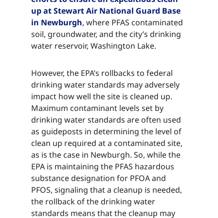
up at Stewart Air National Guard Base
in Newburgh​​​​‌ ‍ ​‍​‍‌‍ ‌ ​‍‌‍‍‌‌‍‌ ‌‍‍‌‌‍ ‍​‍​‍​ ‍‍​‍​‍‌ ​ ‌‍​‌‌‍ ‍‌‍‍‌‌ ‌​‌ ‍‌​‍ ‍‌‍‍‌‌‍ ​‍​‍​‍ ​​‍​‍‌‍‍​‌ ​‍‌‍‌‌‌‍‌‍​‍​‍​ ‍‍​‍​‍‌‍‍​‌ ‌​‌ ‌​‌ ​​‌ ​ ​ ‍‍​‍ ​‍ ‌‍​ ‌‍ ‌‌ ​ ​‍ ‍‌‍ ‌‌‍​‌‌‍‍‌‌‍ ‍​‍ ‍​ ​‍​ ​​​ ​‍​ ‌​‌ ​‍‌‍‌‌‌‍‌​‌‍‌‌‌ ​ ‌‍‍‌‌‍‌ ‌‍ ‍​‍ ‍‌ ​‍‌‍‍‌‌ ‌‍‌‍‌‌‌ ​‍‌‍‍ ‌‍‌‌‌‍‌‌‌ ​​‌‍‌‌‌ ​‍​‍ ‍‌‍ ‌ ​‍‌‍‌ ​‍ ‌‍‍‌‌‍ ‍‌ ‌​‌‍‌‌‌‍ ‍‌ ‌​​‍ ‌‍‌‌‌‍‌​‌‍‍‌‌ ‌​​‍ ‌‍ ‌‌‍ ‌‍‌​‌‍‌‌​ ‌‌ ​​‌ ​‍‌‍‌‌‌ ​ ‌‍‌‌‌‍ ‍‌ ‌​‌‍​‌‌ ‌​‌‍‍‌‌‍ ‌‍ ‍​ ‍ ‌‍‍‌‌‍‌​​ ‌‌‍​ ​ ​‍‌‍‌‍​ ​​​ ​‌‌‍​ ​ ‌ ​ ‌ ​‍ ‌‌‍​‍​ ‌​​ ​‌‌‍​‌​‍ ‌​ ‌​​ ‌​‌‍​‌​ ‌​​‍ ‌‌‍​‌​ ​​‌‍​‌‌‍‌‌​‍ ‌​ ‌‍​ ‌ ​ ‌‌‌‍​ ​ ‌​​ ‍​​ ‍‌​ ​‍​ ‌ ​ ​ ​ ​​​ ‌​​ ‍ ‌ ‌​‌ ‍‌‌ ​​‌‍‌‌​ ‌‌‍​‌‌ ​‍‌ ‌​‌‍‍‌‌‍​ ‌‍ ​‌‍‌‌​ ‍ ‌ ​​‌‍​‌‌ ‌​‌‍‍​​ ‌‌‍​ ‌‍ ‌‍ ‍‌ ‌​‌‍‌‌‌‍ ‍‌ ‌​​‍‌‌​ ‌‌‌​​‍‌‌ ‌‍‍ ‌‍‌‌‌ ‍‌​‍‌‌​ ​ ‌​‌​​‍‌‌​ ​ ‌​‌​​‍‌‌​ ​‍​ ​‍​ ​ ​ ​‌​ ‌​​ ‌‌‌‍​‌‌‍‌​​ ‍​​ ‌‌​ ‍​​ ‌‌‌‍‌​​ ‍​​‍‌‌​ ​‍​ ​‍​‍‌‌​ ‌‌‌​‌​​‍ ‍‌‍​ ‌‍‍​‌‍‍‌‌‍ ​‌‍‌​‌ ​‍‌‍‌‌‌‍ ‍​‍‌‌​ ‌‌‌​​‍‌‌ ‌‍‍ ‌‍‌‌‌ ‍‌​‍‌‌​ ​ ‌​‌​​‍‌‌​ ​ ‌​‌​​‍‌‌​ ​‍​ ​‍​ ‍​​ ​‌​ ‌ ​ ​ ​ ​​​ ‌ ‌‍​ ​ ​‌​ ​‌​ ‍‌​ ‌‍‌‍​‍​‍‌‌​ ​‍​ ​‍​‍‌‌​ ‌‌‌​‌​​‍ ‍‌ ‌​‌‍‌‌‌ ‍​‌ ‌​​ ‌‍​‍‌‍​‌‌ ​ ‌‍‌‌‌‌‌‌‌ ​‍‌‍ ​​ ‌‌‍‍​‌ ‌​‌ ‌​‌ ​​‌ ​ ​‍‌‌​ ​ ‌​​‌​‍‌‌​ ​‍‌​‌‍​‍‌‌​ ​‍‌​‌‍‌‍​ ‌‍ ‌‌ ​ ​‍ ‍‌‍ ‌‌‍​‌‌‍‍‌‌‍ ‍​‍ ‍​ ​‍​ ​​​ ​‍​ ‌​‌ ​‍‌‍‌‌‌‍‌​‌‍‌‌‌ ​ ‌‍‍‌‌‍‌ ‌‍ ‍​‍ ‍‌ ​‍‌‍‍‌‌ ‌‍‌‍‌‌‌ ​‍‌‍‍ ‌‍‌‌‌‍‌‌‌ ​​‌‍‌‌‌ ​‍​‍ ‍‌‍ ‌ ​‍‌‍‌ ​‍‌‍‌‍‍‌‌‍‌​​ ‌‌‍​ ​ ​‍‌‍‌‍​ ​​​ ​‌‌‍​ ​ ‌ ​ ‌ ​‍ ‌‌‍​‍​ ‌​​ ​‌‌‍​‌​‍ ‌​ ‌​​ ‌​‌‍​‌​ ‌​​‍ ‌‌‍​‌​ ​​‌‍​‌‌‍‌‌​‍ ‌​ ‌‍​ ‌ ​ ‌‌‌‍​ ​ ‌​​ ‍​​ ‍‌​ ​‍​ ‌ ​ ​ ​ ​​​ ‌​​‍‌‍‌ ‌​‌ ‍‌‌ ​​‌‍‌‌​ ‌‌‍​‌‌ ​‍‌ ‌​‌‍‍‌‌‍​ ‌‍ ​‌‍‌‌​‍‌‍‌ ​​‌‍​‌‌ ‌​‌‍‍​​ ‌‌‍​ ‌‍ ‌‍ ‍‌ ‌​‌‍‌‌‌‍ ‍‌ ‌​​‍‌‌​ ‌‌‌​​‍‌‌ ‌‍‍ ‌‍‌‌‌ ‍‌​‍‌‌​ ​ ‌​‌​​‍‌‌​ ​ ‌​‌​​‍‌‌​ ​‍​ ​‍​ ​ ​ ​‌​ ‌​​ ‌‌‌‍​‌‌‍‌​​ ‍​​ ‌‌​ ‍​​ ‌‌‌‍‌​​ ‍​​‍‌‌​ ​‍​ ​‍​‍‌‌​ ‌‌‌​‌​​‍ ‍‌‍​ ‌‍‍​‌‍‍‌‌‍ ​‌‍‌​‌ ​‍‌‍‌‌‌‍ ‍​‍‌‌​ ‌‌‌​​‍‌‌ ‌‍‍ ‌‍‌‌‌ ‍‌​‍‌‌​ ​ ‌​‌​​‍‌‌​ ​ ‌​‌​​‍‌‌​ ​‍​ ​‍​ ‍​​ ​‌​ ‌ ​ ​ ​ ​​​ ‌ ‌‍​ ​ ​‌​ ​‌​ ‍‌​ ‌‍‌‍​‍​‍‌‌​ ​‍​ ​‍​‍‌‌​ ‌‌‌​‌​​‍ ‍‌ ‌​‌‍‌‌‌ ‍​‌ ‌​​‍‌‍‌ ​​‌‍‌‌‌ ​‍‌ ​ ‌ ​​‌‍‌‌‌‍​ ‌ ‌​‌‍‍‌‌ ‌‍‌‍‌‌​ ‌‌ ​​‌ ‌‌‌‍​‍‌‍ ​‌‍‍‌‌ ​ ‌‍‍​‌‍‌‌‌‍‌​​‍​‍‌ ‌
, where PFAS contaminated
soil, groundwater, and the city’s drinking
water reservoir, Washington Lake.​​​​‌ ‍ ​‍​‍‌‍ ‌ ​‍‌‍‍‌‌‍‌ ‌‍‍‌‌‍ ‍​‍​‍​ ‍‍​‍​‍‌ ​ ‌‍​‌‌‍ ‍‌‍‍‌‌ ‌​‌ ‍‌​‍ ‍‌‍‍‌‌‍ ​‍​‍​‍ ​​‍​‍‌‍‍​‌ ​‍‌‍‌‌‌‍‌‍​‍​‍​ ‍‍​‍​‍‌‍‍​‌ ‌​‌ ‌​‌ ​​‌ ​ ​ ‍‍​‍ ​‍ ‌‍​ ‌‍ ‌‌ ​ ​‍ ‍‌‍ ‌‌‍​‌‌‍‍‌‌‍ ‍​‍ ‍​ ​‍​ ​​​ ​‍​ ‌​‌ ​‍‌‍‌‌‌‍‌​‌‍‌‌‌ ​ ‌‍‍‌‌‍‌ ‌‍ ‍​‍ ‍‌ ​‍‌‍‍‌‌ ‌‍‌‍‌‌‌ ​‍‌‍‍ ‌‍‌‌‌‍‌‌‌ ​​‌‍‌‌‌ ​‍​‍ ‍‌‍ ‌ ​‍‌‍‌ ​‍ ‌‍‍‌‌‍ ‍‌ ‌​‌‍‌‌‌‍ ‍‌ ‌​​‍ ‌‍‌‌‌‍‌​‌‍‍‌‌ ‌​​‍ ‌‍ ‌‌‍ ‌‍‌​‌‍‌‌​ ‌‌ ​​‌ ​‍‌‍‌‌‌ ​ ‌‍‌‌‌‍ ‍‌ ‌​‌‍​‌‌ ‌​‌‍‍‌‌‍ ‌‍ ‍​ ‍ ‌‍‍‌‌‍‌​​ ‌‌‍​ ​ ​‍‌‍‌‍​ ​​​ ​‌‌‍​ ​ ‌ ​ ‌ ​‍ ‌‌‍​‍​ ‌​​ ​‌‌‍​‌​‍ ‌​ ‌​​ ‌​‌‍​‌​ ‌​​‍ ‌‌‍​‌​ ​​‌‍​‌‌‍‌‌​‍ ‌​ ‌‍​ ‌ ​ ‌‌‌‍​ ​ ‌​​ ‍​​ ‍‌​ ​‍​ ‌ ​ ​ ​ ​​​ ‌​​ ‍ ‌ ‌​‌ ‍‌‌ ​​‌‍‌‌​ ‌‌‍​‌‌ ​‍‌ ‌​‌‍‍‌‌‍​ ‌‍ ​‌‍‌‌​ ‍ ‌ ​​‌‍​‌‌ ‌​‌‍‍​​ ‌‌‍​ ‌‍ ‌‍ ‍‌ ‌​‌‍‌‌‌‍ ‍‌ ‌​​‍‌‌​ ‌‌‌​​‍‌‌ ‌‍‍ ‌‍‌‌‌ ‍‌​‍‌‌​ ​ ‌​‌​​‍‌‌​ ​ ‌​‌​​‍‌‌​ ​‍​ ​‍​ ​ ​ ​‌​ ‌​​ ‌‌‌‍​‌‌‍‌​​ ‍​​ ‌‌​ ‍​​ ‌‌‌‍‌​​ ‍​​‍‌‌​ ​‍​ ​‍​‍‌‌​ ‌‌‌​‌​​‍ ‍‌‍​ ‌‍‍​‌‍‍‌‌‍ ​‌‍‌​‌ ​‍‌‍‌‌‌‍ ‍​‍‌‌​ ‌‌‌​​‍‌‌ ‌‍‍ ‌‍‌‌‌ ‍‌​‍‌‌​ ​ ‌​‌​​‍‌‌​ ​ ‌​‌​​‍‌‌​ ​‍​ ​‍‌‍​‍​ ​​​ ‍‌‌‍‌‌‌‍​ ‌‍​ ‌‍‌​​ ‌‍​ ​ ​ ‍​​ ‌​‌‍​ ​‍‌‌​ ​‍​ ​‍​‍‌‌​ ‌‌‌​‌​​‍ ‍‌ ‌​‌‍‌‌‌ ‍​‌ ‌​​ ‌‍​‍‌‍​‌‌ ​ ‌‍‌‌‌‌‌‌‌ ​‍‌‍ ​​ ‌‌‍‍​‌ ‌​‌ ‌​‌ ​​‌ ​ ​‍‌‌​ ​ ‌​​‌​‍‌‌​ ​‍‌​‌‍​‍‌‌​ ​‍‌​‌‍‌‍​ ‌‍ ‌‌ ​ ​‍ ‍‌‍ ‌‌‍​‌‌‍‍‌‌‍ ‍​‍ ‍​ ​‍​ ​​​ ​‍​ ‌​‌ ​‍‌‍‌‌‌‍‌​‌‍‌‌‌ ​ ‌‍‍‌‌‍‌ ‌‍ ‍​‍ ‍‌ ​‍‌‍‍‌‌ ‌‍‌‍‌‌‌ ​‍‌‍‍ ‌‍‌‌‌‍‌‌‌ ​​‌‍‌‌‌ ​‍​‍ ‍‌‍ ‌ ​‍‌‍‌ ​‍‌‍‌‍‍‌‌‍‌​​ ‌‌‍​ ​ ​‍‌‍‌‍​ ​​​ ​‌‌‍​ ​ ‌ ​ ‌ ​‍ ‌‌‍​‍​ ‌​​ ​‌‌‍​‌​‍ ‌​ ‌​​ ‌​‌‍​‌​ ‌​​‍ ‌‌‍​‌​ ​​‌‍​‌‌‍‌‌​‍ ‌​ ‌‍​ ‌ ​ ‌‌‌‍​ ​ ‌​​ ‍​​ ‍‌​ ​‍​ ‌ ​ ​ ​ ​​​ ‌​​‍‌‍‌ ‌​‌ ‍‌‌ ​​‌‍‌‌​ ‌‌‍​‌‌ ​‍‌ ‌​‌‍‍‌‌‍​ ‌‍ ​‌‍‌‌​‍‌‍‌ ​​‌‍​‌‌ ‌​‌‍‍​​ ‌‌‍​ ‌‍ ‌‍ ‍‌ ‌​‌‍‌‌‌‍ ‍‌ ‌​​‍‌‌​ ‌‌‌​​‍‌‌ ‌‍‍ ‌‍‌‌‌ ‍‌​‍‌‌​ ​ ‌​‌​​‍‌‌​ ​ ‌​‌​​‍‌‌​ ​‍​ ​‍​ ​ ​ ​‌​ ‌​​ ‌‌‌‍​‌‌‍‌​​ ‍​​ ‌‌​ ‍​​ ‌‌‌‍‌​​ ‍​​‍‌‌​ ​‍​ ​‍​‍‌‌​ ‌‌‌​‌​​‍ ‍‌‍​ ‌‍‍​‌‍‍‌‌‍ ​‌‍‌​‌ ​‍‌‍‌‌‌‍ ‍​‍‌‌​ ‌‌‌​​‍‌‌ ‌‍‍ ‌‍‌‌‌ ‍‌​‍‌‌​ ​ ‌​‌​​‍‌‌​ ​ ‌​‌​​‍‌‌​ ​‍​ ​‍‌‍​‍​ ​​​ ‍‌‌‍‌‌‌‍​ ‌‍​ ‌‍‌​​ ‌‍​ ​ ​ ‍​​ ‌​‌‍​ ​‍‌‌​ ​‍​ ​‍​‍‌‌​ ‌‌‌​‌​​‍ ‍‌ ‌​‌‍‌‌‌ ‍​‌ ‌​​‍‌‍‌ ​​‌‍‌‌‌ ​‍‌ ​ ‌ ​​‌‍‌‌‌‍​ ‌ ‌​‌‍‍‌‌ ‌‍‌‍‌‌​ ‌‌ ​​‌ ‌‌‌‍​‍‌‍ ​‌‍‍‌‌ ​ ‌‍‍​‌‍‌‌‌‍‌​​‍​‍‌ ‌
However, the EPA’s rollbacks to federal
drinking water standards may adversely
impact how well the site is cleaned up.
Maximum contaminant levels set by
drinking water standards are often used
as guideposts in determining the level of
clean up required at a contaminated site,
as is the case in Newburgh. So, while the
EPA is maintaining the PFAS hazardous
substance designation for PFOA and
PFOS, signaling that a cleanup is needed,
the rollback of the drinking water
standards means that the cleanup may