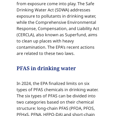
from exposure come into play. The Safe
Drinking Water Act (SDWA) addresses
exposure to pollutants in drinking water,
while the Comprehensive Environmental
Response, Compensation, and Liability Act
(CERCLA), also known as Superfund, aims
to clean up places with heavy
contamination. The EPA’s recent actions
are related to these two laws.​​​​‌ ‍ ​‍​‍‌‍ ‌ ​‍‌‍‍‌‌‍‌ ‌‍‍‌‌‍ ‍​‍​‍​ ‍‍​‍​‍‌ ​ ‌‍​‌‌‍ ‍‌‍‍‌‌ ‌​‌ ‍‌​‍ ‍‌‍‍‌‌‍ ​‍​‍​‍ ​​‍​‍‌‍‍​‌ ​‍‌‍‌‌‌‍‌‍​‍​‍​ ‍‍​‍​‍‌‍‍​‌ ‌​‌ ‌​‌ ​​‌ ​ ​ ‍‍​‍ ​‍ ‌‍​ ‌‍ ‌‌ ​ ​‍ ‍‌‍ ‌‌‍​‌‌‍‍‌‌‍ ‍​‍ ‍​ ​‍​ ​​​ ​‍​ ‌​‌ ​‍‌‍‌‌‌‍‌​‌‍‌‌‌ ​ ‌‍‍‌‌‍‌ ‌‍ ‍​‍ ‍‌ ​‍‌‍‍‌‌ ‌‍‌‍‌‌‌ ​‍‌‍‍ ‌‍‌‌‌‍‌‌‌ ​​‌‍‌‌‌ ​‍​‍ ‍‌‍ ‌ ​‍‌‍‌ ​‍ ‌‍‍‌‌‍ ‍‌ ‌​‌‍‌‌‌‍ ‍‌ ‌​​‍ ‌‍‌‌‌‍‌​‌‍‍‌‌ ‌​​‍ ‌‍ ‌‌‍ ‌‍‌​‌‍‌‌​ ‌‌ ​​‌ ​‍‌‍‌‌‌ ​ ‌‍‌‌‌‍ ‍‌ ‌​‌‍​‌‌ ‌​‌‍‍‌‌‍ ‌‍ ‍​ ‍ ‌‍‍‌‌‍‌​​ ‌‌‍​ ​ ​‍‌‍‌‍​ ​​​ ​‌‌‍​ ​ ‌ ​ ‌ ​‍ ‌‌‍​‍​ ‌​​ ​‌‌‍​‌​‍ ‌​ ‌​​ ‌​‌‍​‌​ ‌​​‍ ‌‌‍​‌​ ​​‌‍​‌‌‍‌‌​‍ ‌​ ‌‍​ ‌ ​ ‌‌‌‍​ ​ ‌​​ ‍​​ ‍‌​ ​‍​ ‌ ​ ​ ​ ​​​ ‌​​ ‍ ‌ ‌​‌ ‍‌‌ ​​‌‍‌‌​ ‌‌‍​‌‌ ​‍‌ ‌​‌‍‍‌‌‍​ ‌‍ ​‌‍‌‌​ ‍ ‌ ​​‌‍​‌‌ ‌​‌‍‍​​ ‌‌‍​ ‌‍ ‌‍ ‍‌ ‌​‌‍‌‌‌‍ ‍‌ ‌​​‍‌‌​ ‌‌‌​​‍‌‌ ‌‍‍ ‌‍‌‌‌ ‍‌​‍‌‌​ ​ ‌​‌​​‍‌‌​ ​ ‌​‌​​‍‌‌​ ​‍​ ​‍​ ‌​​ ​‍​ ‌ ​ ​ ​ ‌‌‌‍‌​​ ​ ‌‍​‍​ ‍‌​ ‍​‌‍‌​‌‍​‌​‍‌‌​ ​‍​ ​‍​‍‌‌​ ‌‌‌​‌​​‍ ‍‌‍​ ‌‍‍​‌‍‍‌‌‍ ​‌‍‌​‌ ​‍‌‍‌‌‌‍ ‍​‍‌‌​ ‌‌‌​​‍‌‌ ‌‍‍ ‌‍‌‌‌ ‍‌​‍‌‌​ ​ ‌​‌​​‍‌‌​ ​ ‌​‌​​‍‌‌​ ​‍​ ​‍‌‍‌​​ ‌​​ ‌ ​ ​‌​ ​​​ ‌‍‌‍‌​​ ‌‌​ ​‍‌‍​‌​ ​ ​ ​ ​‍‌‌​ ​‍​ ​‍​‍‌‌​ ‌‌‌​‌​​‍ ‍‌ ‌​‌‍‌‌‌ ‍​‌ ‌​​ ‌‍​‍‌‍​‌‌ ​ ‌‍‌‌‌‌‌‌‌ ​‍‌‍ ​​ ‌‌‍‍​‌ ‌​‌ ‌​‌ ​​‌ ​ ​‍‌‌​ ​ ‌​​‌​‍‌‌​ ​‍‌​‌‍​‍‌‌​ ​‍‌​‌‍‌‍​ ‌‍ ‌‌ ​ ​‍ ‍‌‍ ‌‌‍​‌‌‍‍‌‌‍ ‍​‍ ‍​ ​‍​ ​​​ ​‍​ ‌​‌ ​‍‌‍‌‌‌‍‌​‌‍‌‌‌ ​ ‌‍‍‌‌‍‌ ‌‍ ‍​‍ ‍‌ ​‍‌‍‍‌‌ ‌‍‌‍‌‌‌ ​‍‌‍‍ ‌‍‌‌‌‍‌‌‌ ​​‌‍‌‌‌ ​‍​‍ ‍‌‍ ‌ ​‍‌‍‌ ​‍‌‍‌‍‍‌‌‍‌​​ ‌‌‍​ ​ ​‍‌‍‌‍​ ​​​ ​‌‌‍​ ​ ‌ ​ ‌ ​‍ ‌‌‍​‍​ ‌​​ ​‌‌‍​‌​‍ ‌​ ‌​​ ‌​‌‍​‌​ ‌​​‍ ‌‌‍​‌​ ​​‌‍​‌‌‍‌‌​‍ ‌​ ‌‍​ ‌ ​ ‌‌‌‍​ ​ ‌​​ ‍​​ ‍‌​ ​‍​ ‌ ​ ​ ​ ​​​ ‌​​‍‌‍‌ ‌​‌ ‍‌‌ ​​‌‍‌‌​ ‌‌‍​‌‌ ​‍‌ ‌​‌‍‍‌‌‍​ ‌‍ ​‌‍‌‌​‍‌‍‌ ​​‌‍​‌‌ ‌​‌‍‍​​ ‌‌‍​ ‌‍ ‌‍ ‍‌ ‌​‌‍‌‌‌‍ ‍‌ ‌​​‍‌‌​ ‌‌‌​​‍‌‌ ‌‍‍ ‌‍‌‌‌ ‍‌​‍‌‌​ ​ ‌​‌​​‍‌‌​ ​ ‌​‌​​‍‌‌​ ​‍​ ​‍​ ‌​​ ​‍​ ‌ ​ ​ ​ ‌‌‌‍‌​​ ​ ‌‍​‍​ ‍‌​ ‍​‌‍‌​‌‍​‌​‍‌‌​ ​‍​ ​‍​‍‌‌​ ‌‌‌​‌​​‍ ‍‌‍​ ‌‍‍​‌‍‍‌‌‍ ​‌‍‌​‌ ​‍‌‍‌‌‌‍ ‍​‍‌‌​ ‌‌‌​​‍‌‌ ‌‍‍ ‌‍‌‌‌ ‍‌​‍‌‌​ ​ ‌​‌​​‍‌‌​ ​ ‌​‌​​‍‌‌​ ​‍​ ​‍‌‍‌​​ ‌​​ ‌ ​ ​‌​ ​​​ ‌‍‌‍‌​​ ‌‌​ ​‍‌‍​‌​ ​ ​ ​ ​‍‌‌​ ​‍​ ​‍​‍‌‌​ ‌‌‌​‌​​‍ ‍‌ ‌​‌‍‌‌‌ ‍​‌ ‌​​‍‌‍‌ ​​‌‍‌‌‌ ​‍‌ ​ ‌ ​​‌‍‌‌‌‍​ ‌ ‌​‌‍‍‌‌ ‌‍‌‍‌‌​ ‌‌ ​​‌ ‌‌‌‍​‍‌‍ ​‌‍‍‌‌ ​ ‌‍‍​‌‍‌‌‌‍‌​​‍​‍‌ ‌
PFAS in drinking water​​​​‌ ‍ ​‍​‍‌‍ ‌ ​‍‌‍‍‌‌‍‌ ‌‍‍‌‌‍ ‍​‍​‍​ ‍‍​‍​‍‌ ​ ‌‍​‌‌‍ ‍‌‍‍‌‌ ‌​‌ ‍‌​‍ ‍‌‍‍‌‌‍ ​‍​‍​‍ ​​‍​‍‌‍‍​‌ ​‍‌‍‌‌‌‍‌‍​‍​‍​ ‍‍​‍​‍‌‍‍​‌ ‌​‌ ‌​‌ ​​‌ ​ ​ ‍‍​‍ ​‍ ‌‍​ ‌‍ ‌‌ ​ ​‍ ‍‌‍ ‌‌‍​‌‌‍‍‌‌‍ ‍​‍ ‍​ ​‍​ ​​​ ​‍​ ‌​‌ ​‍‌‍‌‌‌‍‌​‌‍‌‌‌ ​ ‌‍‍‌‌‍‌ ‌‍ ‍​‍ ‍‌ ​‍‌‍‍‌‌ ‌‍‌‍‌‌‌ ​‍‌‍‍ ‌‍‌‌‌‍‌‌‌ ​​‌‍‌‌‌ ​‍​‍ ‍‌‍ ‌ ​‍‌‍‌ ​‍ ‌‍‍‌‌‍ ‍‌ ‌​‌‍‌‌‌‍ ‍‌ ‌​​‍ ‌‍‌‌‌‍‌​‌‍‍‌‌ ‌​​‍ ‌‍ ‌‌‍ ‌‍‌​‌‍‌‌​ ‌‌ ​​‌ ​‍‌‍‌‌‌ ​ ‌‍‌‌‌‍ ‍‌ ‌​‌‍​‌‌ ‌​‌‍‍‌‌‍ ‌‍ ‍​ ‍ ‌‍‍‌‌‍‌​​ ‌‌‍​ ​ ​‍‌‍‌‍​ ​​​ ​‌‌‍​ ​ ‌ ​ ‌ ​‍ ‌‌‍​‍​ ‌​​ ​‌‌‍​‌​‍ ‌​ ‌​​ ‌​‌‍​‌​ ‌​​‍ ‌‌‍​‌​ ​​‌‍​‌‌‍‌‌​‍ ‌​ ‌‍​ ‌ ​ ‌‌‌‍​ ​ ‌​​ ‍​​ ‍‌​ ​‍​ ‌ ​ ​ ​ ​​​ ‌​​ ‍ ‌ ‌​‌ ‍‌‌ ​​‌‍‌‌​ ‌‌‍​‌‌ ​‍‌ ‌​‌‍‍‌‌‍​ ‌‍ ​‌‍‌‌​ ‍ ‌ ​​‌‍​‌‌ ‌​‌‍‍​​ ‌‌‍​ ‌‍ ‌‍ ‍‌ ‌​‌‍‌‌‌‍ ‍‌ ‌​​‍‌‌​ ‌‌‌​​‍‌‌ ‌‍‍ ‌‍‌‌‌ ‍‌​‍‌‌​ ​ ‌​‌​​‍‌‌​ ​ ‌​‌​​‍‌‌​ ​‍​ ​‍‌‍​‍​ ‌‍​ ​‍‌‍​‍‌‍‌‍​ ​‍​ ​‍‌‍‌​​ ​​‌‍​‌‌‍‌‍‌‍​‌​‍‌‌​ ​‍​ ​‍​‍‌‌​ ‌‌‌​‌​​‍ ‍‌‍​ ‌‍‍​‌‍‍‌‌‍ ​‌‍‌​‌ ​‍‌‍‌‌‌‍ ‍​‍‌‌​ ‌‌‌​​‍‌‌ ‌‍‍ ‌‍‌‌‌ ‍‌​‍‌‌​ ​ ‌​‌​​‍‌‌​ ​ ‌​‌​​‍‌‌​ ​‍​ ​‍​ ‌​‌‍​‌‌‍​‍‌‍​‌​ ​​​ ‍​​ ​‍​ ‌ ​ ‌‍​ ‌ ​ ​ ‌‍‌‌​‍‌‌​ ​‍​ ​‍​‍‌‌​ ‌‌‌​‌​​‍ ‍‌ ‌​‌‍‌‌‌ ‍​‌ ‌​​ ‌‍​‍‌‍​‌‌ ​ ‌‍‌‌‌‌‌‌‌ ​‍‌‍ ​​ ‌‌‍‍​‌ ‌​‌ ‌​‌ ​​‌ ​ ​‍‌‌​ ​ ‌​​‌​‍‌‌​ ​‍‌​‌‍​‍‌‌​ ​‍‌​‌‍‌‍​ ‌‍ ‌‌ ​ ​‍ ‍‌‍ ‌‌‍​‌‌‍‍‌‌‍ ‍​‍ ‍​ ​‍​ ​​​ ​‍​ ‌​‌ ​‍‌‍‌‌‌‍‌​‌‍‌‌‌ ​ ‌‍‍‌‌‍‌ ‌‍ ‍​‍ ‍‌ ​‍‌‍‍‌‌ ‌‍‌‍‌‌‌ ​‍‌‍‍ ‌‍‌‌‌‍‌‌‌ ​​‌‍‌‌‌ ​‍​‍ ‍‌‍ ‌ ​‍‌‍‌ ​‍‌‍‌‍‍‌‌‍‌​​ ‌‌‍​ ​ ​‍‌‍‌‍​ ​​​ ​‌‌‍​ ​ ‌ ​ ‌ ​‍ ‌‌‍​‍​ ‌​​ ​‌‌‍​‌​‍ ‌​ ‌​​ ‌​‌‍​‌​ ‌​​‍ ‌‌‍​‌​ ​​‌‍​‌‌‍‌‌​‍ ‌​ ‌‍​ ‌ ​ ‌‌‌‍​ ​ ‌​​ ‍​​ ‍‌​ ​‍​ ‌ ​ ​ ​ ​​​ ‌​​‍‌‍‌ ‌​‌ ‍‌‌ ​​‌‍‌‌​ ‌‌‍​‌‌ ​‍‌ ‌​‌‍‍‌‌‍​ ‌‍ ​‌‍‌‌​‍‌‍‌ ​​‌‍​‌‌ ‌​‌‍‍​​ ‌‌‍​ ‌‍ ‌‍ ‍‌ ‌​‌‍‌‌‌‍ ‍‌ ‌​​‍‌‌​ ‌‌‌​​‍‌‌ ‌‍‍ ‌‍‌‌‌ ‍‌​‍‌‌​ ​ ‌​‌​​‍‌‌​ ​ ‌​‌​​‍‌‌​ ​‍​ ​‍‌‍​‍​ ‌‍​ ​‍‌‍​‍‌‍‌‍​ ​‍​ ​‍‌‍‌​​ ​​‌‍​‌‌‍‌‍‌‍​‌​‍‌‌​ ​‍​ ​‍​‍‌‌​ ‌‌‌​‌​​‍ ‍‌‍​ ‌‍‍​‌‍‍‌‌‍ ​‌‍‌​‌ ​‍‌‍‌‌‌‍ ‍​‍‌‌​ ‌‌‌​​‍‌‌ ‌‍‍ ‌‍‌‌‌ ‍‌​‍‌‌​ ​ ‌​‌​​‍‌‌​ ​ ‌​‌​​‍‌‌​ ​‍​ ​‍​ ‌​‌‍​‌‌‍​‍‌‍​‌​ ​​​ ‍​​ ​‍​ ‌ ​ ‌‍​ ‌ ​ ​ ‌‍‌‌​‍‌‌​ ​‍​ ​‍​‍‌‌​ ‌‌‌​‌​​‍ ‍‌ ‌​‌‍‌‌‌ ‍​‌ ‌​​‍‌‍‌ ​​‌‍‌‌‌ ​‍‌ ​ ‌ ​​‌‍‌‌‌‍​ ‌ ‌​‌‍‍‌‌ ‌‍‌‍‌‌​ ‌‌ ​​‌ ‌‌‌‍​‍‌‍ ​‌‍‍‌‌ ​ ‌‍‍​‌‍‌‌‌‍‌​​‍​‍‌ ‌
In 2024, the EPA finalized limits on six
types of PFAS chemicals in drinking water.
The six types of PFAS can be divided into
two categories based on their chemical
structure: long-chain PFAS (PFOA, PFOS,
PFHxS, PFNA, HFPO-DA) and short-chain