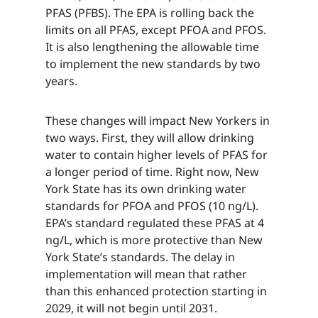
PFAS (PFBS). The EPA is rolling back the
limits on all PFAS, except PFOA and PFOS.
It is also lengthening the allowable time
to implement the new standards by two
years.​​​​‌ ‍ ​‍​‍‌‍ ‌ ​‍‌‍‍‌‌‍‌ ‌‍‍‌‌‍ ‍​‍​‍​ ‍‍​‍​‍‌ ​ ‌‍​‌‌‍ ‍‌‍‍‌‌ ‌​‌ ‍‌​‍ ‍‌‍‍‌‌‍ ​‍​‍​‍ ​​‍​‍‌‍‍​‌ ​‍‌‍‌‌‌‍‌‍​‍​‍​ ‍‍​‍​‍‌‍‍​‌ ‌​‌ ‌​‌ ​​‌ ​ ​ ‍‍​‍ ​‍ ‌‍​ ‌‍ ‌‌ ​ ​‍ ‍‌‍ ‌‌‍​‌‌‍‍‌‌‍ ‍​‍ ‍​ ​‍​ ​​​ ​‍​ ‌​‌ ​‍‌‍‌‌‌‍‌​‌‍‌‌‌ ​ ‌‍‍‌‌‍‌ ‌‍ ‍​‍ ‍‌ ​‍‌‍‍‌‌ ‌‍‌‍‌‌‌ ​‍‌‍‍ ‌‍‌‌‌‍‌‌‌ ​​‌‍‌‌‌ ​‍​‍ ‍‌‍ ‌ ​‍‌‍‌ ​‍ ‌‍‍‌‌‍ ‍‌ ‌​‌‍‌‌‌‍ ‍‌ ‌​​‍ ‌‍‌‌‌‍‌​‌‍‍‌‌ ‌​​‍ ‌‍ ‌‌‍ ‌‍‌​‌‍‌‌​ ‌‌ ​​‌ ​‍‌‍‌‌‌ ​ ‌‍‌‌‌‍ ‍‌ ‌​‌‍​‌‌ ‌​‌‍‍‌‌‍ ‌‍ ‍​ ‍ ‌‍‍‌‌‍‌​​ ‌‌‍​ ​ ​‍‌‍‌‍​ ​​​ ​‌‌‍​ ​ ‌ ​ ‌ ​‍ ‌‌‍​‍​ ‌​​ ​‌‌‍​‌​‍ ‌​ ‌​​ ‌​‌‍​‌​ ‌​​‍ ‌‌‍​‌​ ​​‌‍​‌‌‍‌‌​‍ ‌​ ‌‍​ ‌ ​ ‌‌‌‍​ ​ ‌​​ ‍​​ ‍‌​ ​‍​ ‌ ​ ​ ​ ​​​ ‌​​ ‍ ‌ ‌​‌ ‍‌‌ ​​‌‍‌‌​ ‌‌‍​‌‌ ​‍‌ ‌​‌‍‍‌‌‍​ ‌‍ ​‌‍‌‌​ ‍ ‌ ​​‌‍​‌‌ ‌​‌‍‍​​ ‌‌‍​ ‌‍ ‌‍ ‍‌ ‌​‌‍‌‌‌‍ ‍‌ ‌​​‍‌‌​ ‌‌‌​​‍‌‌ ‌‍‍ ‌‍‌‌‌ ‍‌​‍‌‌​ ​ ‌​‌​​‍‌‌​ ​ ‌​‌​​‍‌‌​ ​‍​ ​‍​ ‌‌​ ‍​​ ‌​‌‍​‌‌‍‌‍‌‍​ ‌‍​‍​ ‍​‌‍​ ‌‍‌‌​ ‌‌​ ‍‌​‍‌‌​ ​‍​ ​‍​‍‌‌​ ‌‌‌​‌​​‍ ‍‌‍​ ‌‍‍​‌‍‍‌‌‍ ​‌‍‌​‌ ​‍‌‍‌‌‌‍ ‍​‍‌‌​ ‌‌‌​​‍‌‌ ‌‍‍ ‌‍‌‌‌ ‍‌​‍‌‌​ ​ ‌​‌​​‍‌‌​ ​ ‌​‌​​‍‌‌​ ​‍​ ​‍​ ​ ​ ​‌​ ​​​ ‌‍‌‍‌​​ ‌ ​ ‌‌‌‍‌‍​ ​​‌‍​‍​ ‍​‌‍​‍​‍‌‌​ ​‍​ ​‍​‍‌‌​ ‌‌‌​‌​​‍ ‍‌ ‌​‌‍‌‌‌ ‍​‌ ‌​​ ‌‍​‍‌‍​‌‌ ​ ‌‍‌‌‌‌‌‌‌ ​‍‌‍ ​​ ‌‌‍‍​‌ ‌​‌ ‌​‌ ​​‌ ​ ​‍‌‌​ ​ ‌​​‌​‍‌‌​ ​‍‌​‌‍​‍‌‌​ ​‍‌​‌‍‌‍​ ‌‍ ‌‌ ​ ​‍ ‍‌‍ ‌‌‍​‌‌‍‍‌‌‍ ‍​‍ ‍​ ​‍​ ​​​ ​‍​ ‌​‌ ​‍‌‍‌‌‌‍‌​‌‍‌‌‌ ​ ‌‍‍‌‌‍‌ ‌‍ ‍​‍ ‍‌ ​‍‌‍‍‌‌ ‌‍‌‍‌‌‌ ​‍‌‍‍ ‌‍‌‌‌‍‌‌‌ ​​‌‍‌‌‌ ​‍​‍ ‍‌‍ ‌ ​‍‌‍‌ ​‍‌‍‌‍‍‌‌‍‌​​ ‌‌‍​ ​ ​‍‌‍‌‍​ ​​​ ​‌‌‍​ ​ ‌ ​ ‌ ​‍ ‌‌‍​‍​ ‌​​ ​‌‌‍​‌​‍ ‌​ ‌​​ ‌​‌‍​‌​ ‌​​‍ ‌‌‍​‌​ ​​‌‍​‌‌‍‌‌​‍ ‌​ ‌‍​ ‌ ​ ‌‌‌‍​ ​ ‌​​ ‍​​ ‍‌​ ​‍​ ‌ ​ ​ ​ ​​​ ‌​​‍‌‍‌ ‌​‌ ‍‌‌ ​​‌‍‌‌​ ‌‌‍​‌‌ ​‍‌ ‌​‌‍‍‌‌‍​ ‌‍ ​‌‍‌‌​‍‌‍‌ ​​‌‍​‌‌ ‌​‌‍‍​​ ‌‌‍​ ‌‍ ‌‍ ‍‌ ‌​‌‍‌‌‌‍ ‍‌ ‌​​‍‌‌​ ‌‌‌​​‍‌‌ ‌‍‍ ‌‍‌‌‌ ‍‌​‍‌‌​ ​ ‌​‌​​‍‌‌​ ​ ‌​‌​​‍‌‌​ ​‍​ ​‍​ ‌‌​ ‍​​ ‌​‌‍​‌‌‍‌‍‌‍​ ‌‍​‍​ ‍​‌‍​ ‌‍‌‌​ ‌‌​ ‍‌​‍‌‌​ ​‍​ ​‍​‍‌‌​ ‌‌‌​‌​​‍ ‍‌‍​ ‌‍‍​‌‍‍‌‌‍ ​‌‍‌​‌ ​‍‌‍‌‌‌‍ ‍​‍‌‌​ ‌‌‌​​‍‌‌ ‌‍‍ ‌‍‌‌‌ ‍‌​‍‌‌​ ​ ‌​‌​​‍‌‌​ ​ ‌​‌​​‍‌‌​ ​‍​ ​‍​ ​ ​ ​‌​ ​​​ ‌‍‌‍‌​​ ‌ ​ ‌‌‌‍‌‍​ ​​‌‍​‍​ ‍​‌‍​‍​‍‌‌​ ​‍​ ​‍​‍‌‌​ ‌‌‌​‌​​‍ ‍‌ ‌​‌‍‌‌‌ ‍​‌ ‌​​‍‌‍‌ ​​‌‍‌‌‌ ​‍‌ ​ ‌ ​​‌‍‌‌‌‍​ ‌ ‌​‌‍‍‌‌ ‌‍‌‍‌‌​ ‌‌ ​​‌ ‌‌‌‍​‍‌‍ ​‌‍‍‌‌ ​ ‌‍‍​‌‍‌‌‌‍‌​​‍​‍‌ ‌
These changes will impact New Yorkers in
two ways. First, they will allow drinking
water to contain higher levels of PFAS for
a longer period of time. Right now, New
York State has its own drinking water
standards for PFOA and PFOS (10 ng/L).
EPA’s standard regulated these PFAS at 4
ng/L, which is more protective than New
York State’s standards. The delay in
implementation will mean that rather
than this enhanced protection starting in
2029, it will not begin until 2031.