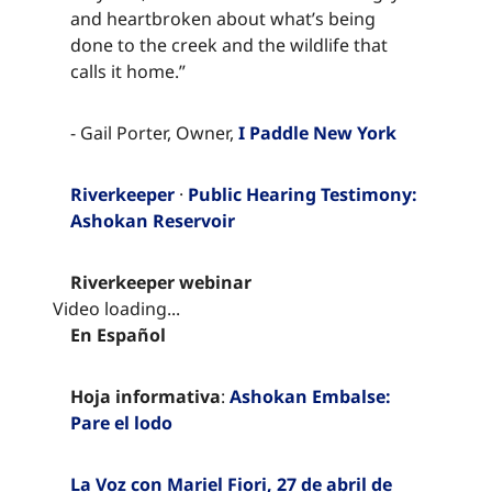
and heartbroken about what’s being
done to the creek and the wildlife that
calls it home.”​​​​‌ ‍ ​‍​‍‌‍ ‌ ​‍‌‍‍‌‌‍‌ ‌‍‍‌‌‍ ‍​‍​‍​ ‍‍​‍​‍‌ ​ ‌‍​‌‌‍ ‍‌‍‍‌‌ ‌​‌ ‍‌​‍ ‍‌‍‍‌‌‍ ​‍​‍​‍ ​​‍​‍‌‍‍​‌ ​‍‌‍‌‌‌‍‌‍​‍​‍​ ‍‍​‍​‍‌‍‍​‌ ‌​‌ ‌​‌ ​​‌ ​ ​ ‍‍​‍ ​‍ ‌‍​ ‌‍ ‌‌ ​ ​‍ ‍‌‍ ‌‌‍​‌‌‍‍‌‌‍ ‍​‍ ‍​ ​‍​ ​​​ ​‍​ ‌​‌ ​‍‌‍‌‌‌‍‌​‌‍‌‌‌ ​ ‌‍‍‌‌‍‌ ‌‍ ‍​‍ ‍‌ ​‍‌‍‍‌‌ ‌‍‌‍‌‌‌ ​‍‌‍‍ ‌‍‌‌‌‍‌‌‌ ​​‌‍‌‌‌ ​‍​‍ ‍‌‍ ‌ ​‍‌‍‌ ​‍ ‌‍‍‌‌‍ ‍‌ ‌​‌‍‌‌‌‍ ‍‌ ‌​​‍ ‌‍‌‌‌‍‌​‌‍‍‌‌ ‌​​‍ ‌‍ ‌‌‍ ‌‍‌​‌‍‌‌​ ‌‌ ​​‌ ​‍‌‍‌‌‌ ​ ‌‍‌‌‌‍ ‍‌ ‌​‌‍​‌‌ ‌​‌‍‍‌‌‍ ‌‍ ‍​ ‍ ‌‍‍‌‌‍‌​​ ‌​ ‌ ​ ​‌​ ​‌​ ​‌​ ​ ‌‍​‌​ ​​​ ​ ​‍ ‌​ ​‌​ ‌​​ ‌‌‌‍​ ​‍ ‌​ ‌​‌‍​‍​ ‌‌​ ‌ ​‍ ‌‌‍​‍​ ​​​ ‌‍‌‍​ ​‍ ‌​ ​​​ ‌ ​ ‌‌​ ​​​ ‍‌​ ​ ​ ​‍‌‍‌‍​ ​​​ ‍‌​ ​‌‌‍​‌​ ‍ ‌ ‌​‌ ‍‌‌ ​​‌‍‌‌​ ‌‌‍​‌‌ ​‍‌ ‌​‌‍‍‌‌‍​ ‌‍ ​‌‍‌‌​ ‍ ‌ ​​‌‍​‌‌ ‌​‌‍‍​​ ‌‌‍​ ‌‍ ‌‍ ‍‌ ‌​‌‍‌‌‌‍ ‍‌ ‌​​‍‌‌​ ‌‌‌​​‍‌‌ ‌‍‍ ‌‍‌‌‌ ‍‌​‍‌‌​ ​ ‌​‌​​‍‌‌​ ​ ‌​‌​​‍‌‌​ ​‍​ ​‍‌‍‌​​ ‌ ​ ​‌​ ‍​‌‍​‌​ ‍​​ ​​‌‍‌​​ ‍​‌‍‌​‌‍​‌​ ​ ​‍‌‌​ ​‍​ ​‍​‍‌‌​ ‌‌‌​‌​​‍ ‍‌‍​ ‌‍‍​‌‍‍‌‌‍ ​‌‍‌​‌ ​‍‌‍‌‌‌‍ ‍​‍‌‌​ ‌‌‌​​‍‌‌ ‌‍‍ ‌‍‌‌‌ ‍‌​‍‌‌​ ​ ‌​‌​​‍‌‌​ ​ ‌​‌​​‍‌‌​ ​‍​ ​‍‌‍‌​​ ‌ ​ ​‌​ ‍​‌‍​‌​ ‍​​ ​​‌‍‌​​ ‍​‌‍‌​‌‍​‌​ ​ ​ ​​​‍‌‌​ ​‍​ ​‍​‍‌‌​ ‌‌‌​‌​​‍ ‍‌ ‌​‌‍‌‌‌ ‍​‌ ‌​​ ‌‍​‍‌‍​‌‌ ​ ‌‍‌‌‌‌‌‌‌ ​‍‌‍ ​​ ‌‌‍‍​‌ ‌​‌ ‌​‌ ​​‌ ​ ​‍‌‌​ ​ ‌​​‌​‍‌‌​ ​‍‌​‌‍​‍‌‌​ ​‍‌​‌‍‌‍​ ‌‍ ‌‌ ​ ​‍ ‍‌‍ ‌‌‍​‌‌‍‍‌‌‍ ‍​‍ ‍​ ​‍​ ​​​ ​‍​ ‌​‌ ​‍‌‍‌‌‌‍‌​‌‍‌‌‌ ​ ‌‍‍‌‌‍‌ ‌‍ ‍​‍ ‍‌ ​‍‌‍‍‌‌ ‌‍‌‍‌‌‌ ​‍‌‍‍ ‌‍‌‌‌‍‌‌‌ ​​‌‍‌‌‌ ​‍​‍ ‍‌‍ ‌ ​‍‌‍‌ ​‍‌‍‌‍‍‌‌‍‌​​ ‌​ ‌ ​ ​‌​ ​‌​ ​‌​ ​ ‌‍​‌​ ​​​ ​ ​‍ ‌​ ​‌​ ‌​​ ‌‌‌‍​ ​‍ ‌​ ‌​‌‍​‍​ ‌‌​ ‌ ​‍ ‌‌‍​‍​ ​​​ ‌‍‌‍​ ​‍ ‌​ ​​​ ‌ ​ ‌‌​ ​​​ ‍‌​ ​ ​ ​‍‌‍‌‍​ ​​​ ‍‌​ ​‌‌‍​‌​‍‌‍‌ ‌​‌ ‍‌‌ ​​‌‍‌‌​ ‌‌‍​‌‌ ​‍‌ ‌​‌‍‍‌‌‍​ ‌‍ ​‌‍‌‌​‍‌‍‌ ​​‌‍​‌‌ ‌​‌‍‍​​ ‌‌‍​ ‌‍ ‌‍ ‍‌ ‌​‌‍‌‌‌‍ ‍‌ ‌​​‍‌‌​ ‌‌‌​​‍‌‌ ‌‍‍ ‌‍‌‌‌ ‍‌​‍‌‌​ ​ ‌​‌​​‍‌‌​ ​ ‌​‌​​‍‌‌​ ​‍​ ​‍‌‍‌​​ ‌ ​ ​‌​ ‍​‌‍​‌​ ‍​​ ​​‌‍‌​​ ‍​‌‍‌​‌‍​‌​ ​ ​‍‌‌​ ​‍​ ​‍​‍‌‌​ ‌‌‌​‌​​‍ ‍‌‍​ ‌‍‍​‌‍‍‌‌‍ ​‌‍‌​‌ ​‍‌‍‌‌‌‍ ‍​‍‌‌​ ‌‌‌​​‍‌‌ ‌‍‍ ‌‍‌‌‌ ‍‌​‍‌‌​ ​ ‌​‌​​‍‌‌​ ​ ‌​‌​​‍‌‌​ ​‍​ ​‍‌‍‌​​ ‌ ​ ​‌​ ‍​‌‍​‌​ ‍​​ ​​‌‍‌​​ ‍​‌‍‌​‌‍​‌​ ​ ​ ​​​‍‌‌​ ​‍​ ​‍​‍‌‌​ ‌‌‌​‌​​‍ ‍‌ ‌​‌‍‌‌‌ ‍​‌ ‌​​‍‌‍‌ ​​‌‍‌‌‌ ​‍‌ ​ ‌ ​​‌‍‌‌‌‍​ ‌ ‌​‌‍‍‌‌ ‌‍‌‍‌‌​ ‌‌ ​​‌ ‌‌‌‍​‍‌‍ ​‌‍‍‌‌ ​ ‌‍‍​‌‍‌‌‌‍‌​​‍​‍‌ ‌
- Gail Porter, Owner, ​​​​‌ ‍ ​‍​‍‌‍ ‌ ​‍‌‍‍‌‌‍‌ ‌‍‍‌‌‍ ‍​‍​‍​ ‍‍​‍​‍‌ ​ ‌‍​‌‌‍ ‍‌‍‍‌‌ ‌​‌ ‍‌​‍ ‍‌‍‍‌‌‍ ​‍​‍​‍ ​​‍​‍‌‍‍​‌ ​‍‌‍‌‌‌‍‌‍​‍​‍​ ‍‍​‍​‍‌‍‍​‌ ‌​‌ ‌​‌ ​​‌ ​ ​ ‍‍​‍ ​‍ ‌‍​ ‌‍ ‌‌ ​ ​‍ ‍‌‍ ‌‌‍​‌‌‍‍‌‌‍ ‍​‍ ‍​ ​‍​ ​​​ ​‍​ ‌​‌ ​‍‌‍‌‌‌‍‌​‌‍‌‌‌ ​ ‌‍‍‌‌‍‌ ‌‍ ‍​‍ ‍‌ ​‍‌‍‍‌‌ ‌‍‌‍‌‌‌ ​‍‌‍‍ ‌‍‌‌‌‍‌‌‌ ​​‌‍‌‌‌ ​‍​‍ ‍‌‍ ‌ ​‍‌‍‌ ​‍ ‌‍‍‌‌‍ ‍‌ ‌​‌‍‌‌‌‍ ‍‌ ‌​​‍ ‌‍‌‌‌‍‌​‌‍‍‌‌ ‌​​‍ ‌‍ ‌‌‍ ‌‍‌​‌‍‌‌​ ‌‌ ​​‌ ​‍‌‍‌‌‌ ​ ‌‍‌‌‌‍ ‍‌ ‌​‌‍​‌‌ ‌​‌‍‍‌‌‍ ‌‍ ‍​ ‍ ‌‍‍‌‌‍‌​​ ‌​ ‌ ​ ​‌​ ​‌​ ​‌​ ​ ‌‍​‌​ ​​​ ​ ​‍ ‌​ ​‌​ ‌​​ ‌‌‌‍​ ​‍ ‌​ ‌​‌‍​‍​ ‌‌​ ‌ ​‍ ‌‌‍​‍​ ​​​ ‌‍‌‍​ ​‍ ‌​ ​​​ ‌ ​ ‌‌​ ​​​ ‍‌​ ​ ​ ​‍‌‍‌‍​ ​​​ ‍‌​ ​‌‌‍​‌​ ‍ ‌ ‌​‌ ‍‌‌ ​​‌‍‌‌​ ‌‌‍​‌‌ ​‍‌ ‌​‌‍‍‌‌‍​ ‌‍ ​‌‍‌‌​ ‍ ‌ ​​‌‍​‌‌ ‌​‌‍‍​​ ‌‌‍​ ‌‍ ‌‍ ‍‌ ‌​‌‍‌‌‌‍ ‍‌ ‌​​‍‌‌​ ‌‌‌​​‍‌‌ ‌‍‍ ‌‍‌‌‌ ‍‌​‍‌‌​ ​ ‌​‌​​‍‌‌​ ​ ‌​‌​​‍‌‌​ ​‍​ ​‍‌‍‌‌‌‍​ ​ ‍​​ ‌ ‌‍​‌​ ​‍‌‍‌​​ ​ ​ ‌​​ ‍‌​ ‌ ​ ‍​​‍‌‌​ ​‍​ ​‍​‍‌‌​ ‌‌‌​‌​​‍ ‍‌‍​ ‌‍‍​‌‍‍‌‌‍ ​‌‍‌​‌ ​‍‌‍‌‌‌‍ ‍​‍‌‌​ ‌‌‌​​‍‌‌ ‌‍‍ ‌‍‌‌‌ ‍‌​‍‌‌​ ​ ‌​‌​​‍‌‌​ ​ ‌​‌​​‍‌‌​ ​‍​ ​‍‌‍‌‌‌‍​ ​ ‍​​ ‌ ‌‍​‌​ ​‍‌‍‌​​ ​ ​ ‌​​ ‍‌​ ‌ ​ ‍​​ ​​​‍‌‌​ ​‍​ ​‍​‍‌‌​ ‌‌‌​‌​​‍ ‍‌ ‌​‌‍‌‌‌ ‍​‌ ‌​​ ‌‍​‍‌‍​‌‌ ​ ‌‍‌‌‌‌‌‌‌ ​‍‌‍ ​​ ‌‌‍‍​‌ ‌​‌ ‌​‌ ​​‌ ​ ​‍‌‌​ ​ ‌​​‌​‍‌‌​ ​‍‌​‌‍​‍‌‌​ ​‍‌​‌‍‌‍​ ‌‍ ‌‌ ​ ​‍ ‍‌‍ ‌‌‍​‌‌‍‍‌‌‍ ‍​‍ ‍​ ​‍​ ​​​ ​‍​ ‌​‌ ​‍‌‍‌‌‌‍‌​‌‍‌‌‌ ​ ‌‍‍‌‌‍‌ ‌‍ ‍​‍ ‍‌ ​‍‌‍‍‌‌ ‌‍‌‍‌‌‌ ​‍‌‍‍ ‌‍‌‌‌‍‌‌‌ ​​‌‍‌‌‌ ​‍​‍ ‍‌‍ ‌ ​‍‌‍‌ ​‍‌‍‌‍‍‌‌‍‌​​ ‌​ ‌ ​ ​‌​ ​‌​ ​‌​ ​ ‌‍​‌​ ​​​ ​ ​‍ ‌​ ​‌​ ‌​​ ‌‌‌‍​ ​‍ ‌​ ‌​‌‍​‍​ ‌‌​ ‌ ​‍ ‌‌‍​‍​ ​​​ ‌‍‌‍​ ​‍ ‌​ ​​​ ‌ ​ ‌‌​ ​​​ ‍‌​ ​ ​ ​‍‌‍‌‍​ ​​​ ‍‌​ ​‌‌‍​‌​‍‌‍‌ ‌​‌ ‍‌‌ ​​‌‍‌‌​ ‌‌‍​‌‌ ​‍‌ ‌​‌‍‍‌‌‍​ ‌‍ ​‌‍‌‌​‍‌‍‌ ​​‌‍​‌‌ ‌​‌‍‍​​ ‌‌‍​ ‌‍ ‌‍ ‍‌ ‌​‌‍‌‌‌‍ ‍‌ ‌​​‍‌‌​ ‌‌‌​​‍‌‌ ‌‍‍ ‌‍‌‌‌ ‍‌​‍‌‌​ ​ ‌​‌​​‍‌‌​ ​ ‌​‌​​‍‌‌​ ​‍​ ​‍‌‍‌‌‌‍​ ​ ‍​​ ‌ ‌‍​‌​ ​‍‌‍‌​​ ​ ​ ‌​​ ‍‌​ ‌ ​ ‍​​‍‌‌​ ​‍​ ​‍​‍‌‌​ ‌‌‌​‌​​‍ ‍‌‍​ ‌‍‍​‌‍‍‌‌‍ ​‌‍‌​‌ ​‍‌‍‌‌‌‍ ‍​‍‌‌​ ‌‌‌​​‍‌‌ ‌‍‍ ‌‍‌‌‌ ‍‌​‍‌‌​ ​ ‌​‌​​‍‌‌​ ​ ‌​‌​​‍‌‌​ ​‍​ ​‍‌‍‌‌‌‍​ ​ ‍​​ ‌ ‌‍​‌​ ​‍‌‍‌​​ ​ ​ ‌​​ ‍‌​ ‌ ​ ‍​​ ​​​‍‌‌​ ​‍​ ​‍​‍‌‌​ ‌‌‌​‌​​‍ ‍‌ ‌​‌‍‌‌‌ ‍​‌ ‌​​‍‌‍‌ ​​‌‍‌‌‌ ​‍‌ ​ ‌ ​​‌‍‌‌‌‍​ ‌ ‌​‌‍‍‌‌ ‌‍‌‍‌‌​ ‌‌ ​​‌ ‌‌‌‍​‍‌‍ ​‌‍‍‌‌ ​ ‌‍‍​‌‍‌‌‌‍‌​​‍​‍‌ ‌
I Paddle New York​​​​‌ ‍ ​‍​‍‌‍ ‌ ​‍‌‍‍‌‌‍‌ ‌‍‍‌‌‍ ‍​‍​‍​ ‍‍​‍​‍‌ ​ ‌‍​‌‌‍ ‍‌‍‍‌‌ ‌​‌ ‍‌​‍ ‍‌‍‍‌‌‍ ​‍​‍​‍ ​​‍​‍‌‍‍​‌ ​‍‌‍‌‌‌‍‌‍​‍​‍​ ‍‍​‍​‍‌‍‍​‌ ‌​‌ ‌​‌ ​​‌ ​ ​ ‍‍​‍ ​‍ ‌‍​ ‌‍ ‌‌ ​ ​‍ ‍‌‍ ‌‌‍​‌‌‍‍‌‌‍ ‍​‍ ‍​ ​‍​ ​​​ ​‍​ ‌​‌ ​‍‌‍‌‌‌‍‌​‌‍‌‌‌ ​ ‌‍‍‌‌‍‌ ‌‍ ‍​‍ ‍‌ ​‍‌‍‍‌‌ ‌‍‌‍‌‌‌ ​‍‌‍‍ ‌‍‌‌‌‍‌‌‌ ​​‌‍‌‌‌ ​‍​‍ ‍‌‍ ‌ ​‍‌‍‌ ​‍ ‌‍‍‌‌‍ ‍‌ ‌​‌‍‌‌‌‍ ‍‌ ‌​​‍ ‌‍‌‌‌‍‌​‌‍‍‌‌ ‌​​‍ ‌‍ ‌‌‍ ‌‍‌​‌‍‌‌​ ‌‌ ​​‌ ​‍‌‍‌‌‌ ​ ‌‍‌‌‌‍ ‍‌ ‌​‌‍​‌‌ ‌​‌‍‍‌‌‍ ‌‍ ‍​ ‍ ‌‍‍‌‌‍‌​​ ‌​ ‌ ​ ​‌​ ​‌​ ​‌​ ​ ‌‍​‌​ ​​​ ​ ​‍ ‌​ ​‌​ ‌​​ ‌‌‌‍​ ​‍ ‌​ ‌​‌‍​‍​ ‌‌​ ‌ ​‍ ‌‌‍​‍​ ​​​ ‌‍‌‍​ ​‍ ‌​ ​​​ ‌ ​ ‌‌​ ​​​ ‍‌​ ​ ​ ​‍‌‍‌‍​ ​​​ ‍‌​ ​‌‌‍​‌​ ‍ ‌ ‌​‌ ‍‌‌ ​​‌‍‌‌​ ‌‌‍​‌‌ ​‍‌ ‌​‌‍‍‌‌‍​ ‌‍ ​‌‍‌‌​ ‍ ‌ ​​‌‍​‌‌ ‌​‌‍‍​​ ‌‌‍​ ‌‍ ‌‍ ‍‌ ‌​‌‍‌‌‌‍ ‍‌ ‌​​‍‌‌​ ‌‌‌​​‍‌‌ ‌‍‍ ‌‍‌‌‌ ‍‌​‍‌‌​ ​ ‌​‌​​‍‌‌​ ​ ‌​‌​​‍‌‌​ ​‍​ ​‍‌‍‌‌‌‍​ ​ ‍​​ ‌ ‌‍​‌​ ​‍‌‍‌​​ ​ ​ ‌​​ ‍‌​ ‌ ​ ‍​​‍‌‌​ ​‍​ ​‍​‍‌‌​ ‌‌‌​‌​​‍ ‍‌‍​ ‌‍‍​‌‍‍‌‌‍ ​‌‍‌​‌ ​‍‌‍‌‌‌‍ ‍​‍‌‌​ ‌‌‌​​‍‌‌ ‌‍‍ ‌‍‌‌‌ ‍‌​‍‌‌​ ​ ‌​‌​​‍‌‌​ ​ ‌​‌​​‍‌‌​ ​‍​ ​‍‌‍‌‌‌‍​ ​ ‍​​ ‌ ‌‍​‌​ ​‍‌‍‌​​ ​ ​ ‌​​ ‍‌​ ‌ ​ ‍​​ ​‌​‍‌‌​ ​‍​ ​‍​‍‌‌​ ‌‌‌​‌​​‍ ‍‌ ‌​‌‍‌‌‌ ‍​‌ ‌​​ ‌‍​‍‌‍​‌‌ ​ ‌‍‌‌‌‌‌‌‌ ​‍‌‍ ​​ ‌‌‍‍​‌ ‌​‌ ‌​‌ ​​‌ ​ ​‍‌‌​ ​ ‌​​‌​‍‌‌​ ​‍‌​‌‍​‍‌‌​ ​‍‌​‌‍‌‍​ ‌‍ ‌‌ ​ ​‍ ‍‌‍ ‌‌‍​‌‌‍‍‌‌‍ ‍​‍ ‍​ ​‍​ ​​​ ​‍​ ‌​‌ ​‍‌‍‌‌‌‍‌​‌‍‌‌‌ ​ ‌‍‍‌‌‍‌ ‌‍ ‍​‍ ‍‌ ​‍‌‍‍‌‌ ‌‍‌‍‌‌‌ ​‍‌‍‍ ‌‍‌‌‌‍‌‌‌ ​​‌‍‌‌‌ ​‍​‍ ‍‌‍ ‌ ​‍‌‍‌ ​‍‌‍‌‍‍‌‌‍‌​​ ‌​ ‌ ​ ​‌​ ​‌​ ​‌​ ​ ‌‍​‌​ ​​​ ​ ​‍ ‌​ ​‌​ ‌​​ ‌‌‌‍​ ​‍ ‌​ ‌​‌‍​‍​ ‌‌​ ‌ ​‍ ‌‌‍​‍​ ​​​ ‌‍‌‍​ ​‍ ‌​ ​​​ ‌ ​ ‌‌​ ​​​ ‍‌​ ​ ​ ​‍‌‍‌‍​ ​​​ ‍‌​ ​‌‌‍​‌​‍‌‍‌ ‌​‌ ‍‌‌ ​​‌‍‌‌​ ‌‌‍​‌‌ ​‍‌ ‌​‌‍‍‌‌‍​ ‌‍ ​‌‍‌‌​‍‌‍‌ ​​‌‍​‌‌ ‌​‌‍‍​​ ‌‌‍​ ‌‍ ‌‍ ‍‌ ‌​‌‍‌‌‌‍ ‍‌ ‌​​‍‌‌​ ‌‌‌​​‍‌‌ ‌‍‍ ‌‍‌‌‌ ‍‌​‍‌‌​ ​ ‌​‌​​‍‌‌​ ​ ‌​‌​​‍‌‌​ ​‍​ ​‍‌‍‌‌‌‍​ ​ ‍​​ ‌ ‌‍​‌​ ​‍‌‍‌​​ ​ ​ ‌​​ ‍‌​ ‌ ​ ‍​​‍‌‌​ ​‍​ ​‍​‍‌‌​ ‌‌‌​‌​​‍ ‍‌‍​ ‌‍‍​‌‍‍‌‌‍ ​‌‍‌​‌ ​‍‌‍‌‌‌‍ ‍​‍‌‌​ ‌‌‌​​‍‌‌ ‌‍‍ ‌‍‌‌‌ ‍‌​‍‌‌​ ​ ‌​‌​​‍‌‌​ ​ ‌​‌​​‍‌‌​ ​‍​ ​‍‌‍‌‌‌‍​ ​ ‍​​ ‌ ‌‍​‌​ ​‍‌‍‌​​ ​ ​ ‌​​ ‍‌​ ‌ ​ ‍​​ ​‌​‍‌‌​ ​‍​ ​‍​‍‌‌​ ‌‌‌​‌​​‍ ‍‌ ‌​‌‍‌‌‌ ‍​‌ ‌​​‍‌‍‌ ​​‌‍‌‌‌ ​‍‌ ​ ‌ ​​‌‍‌‌‌‍​ ‌ ‌​‌‍‍‌‌ ‌‍‌‍‌‌​ ‌‌ ​​‌ ‌‌‌‍​‍‌‍ ​‌‍‍‌‌ ​ ‌‍‍​‌‍‌‌‌‍‌​​‍​‍‌ ‌
Riverkeeper​​​​‌ ‍ ​‍​‍‌‍ ‌ ​‍‌‍‍‌‌‍‌ ‌‍‍‌‌‍ ‍​‍​‍​ ‍‍​‍​‍‌ ​ ‌‍​‌‌‍ ‍‌‍‍‌‌ ‌​‌ ‍‌​‍ ‍‌‍‍‌‌‍ ​‍​‍​‍ ​​‍​‍‌‍‍​‌ ​‍‌‍‌‌‌‍‌‍​‍​‍​ ‍‍​‍​‍‌‍‍​‌ ‌​‌ ‌​‌ ​​‌ ​ ​ ‍‍​‍ ​‍ ‌‍​ ‌‍ ‌‌ ​ ​‍ ‍‌‍ ‌‌‍​‌‌‍‍‌‌‍ ‍​‍ ‍​ ​‍​ ​​​ ​‍​ ‌​‌ ​‍‌‍‌‌‌‍‌​‌‍‌‌‌ ​ ‌‍‍‌‌‍‌ ‌‍ ‍​‍ ‍‌ ​‍‌‍‍‌‌ ‌‍‌‍‌‌‌ ​‍‌‍‍ ‌‍‌‌‌‍‌‌‌ ​​‌‍‌‌‌ ​‍​‍ ‍‌‍ ‌ ​‍‌‍‌ ​‍ ‌‍‍‌‌‍ ‍‌ ‌​‌‍‌‌‌‍ ‍‌ ‌​​‍ ‌‍‌‌‌‍‌​‌‍‍‌‌ ‌​​‍ ‌‍ ‌‌‍ ‌‍‌​‌‍‌‌​ ‌‌ ​​‌ ​‍‌‍‌‌‌ ​ ‌‍‌‌‌‍ ‍‌ ‌​‌‍​‌‌ ‌​‌‍‍‌‌‍ ‌‍ ‍​ ‍ ‌‍‍‌‌‍‌​​ ‌​ ‌ ​ ​‌​ ​‌​ ​‌​ ​ ‌‍​‌​ ​​​ ​ ​‍ ‌​ ​‌​ ‌​​ ‌‌‌‍​ ​‍ ‌​ ‌​‌‍​‍​ ‌‌​ ‌ ​‍ ‌‌‍​‍​ ​​​ ‌‍‌‍​ ​‍ ‌​ ​​​ ‌ ​ ‌‌​ ​​​ ‍‌​ ​ ​ ​‍‌‍‌‍​ ​​​ ‍‌​ ​‌‌‍​‌​ ‍ ‌ ‌​‌ ‍‌‌ ​​‌‍‌‌​ ‌‌‍​‌‌ ​‍‌ ‌​‌‍‍‌‌‍​ ‌‍ ​‌‍‌‌​ ‍ ‌ ​​‌‍​‌‌ ‌​‌‍‍​​ ‌‌‍​ ‌‍ ‌‍ ‍‌ ‌​‌‍‌‌‌‍ ‍‌ ‌​​‍‌‌​ ‌‌‌​​‍‌‌ ‌‍‍ ‌‍‌‌‌ ‍‌​‍‌‌​ ​ ‌​‌​​‍‌‌​ ​ ‌​‌​​‍‌‌​ ​‍​ ​‍​ ‍​​ ​ ‌‍‌​‌‍‌​‌‍‌‌‌‍‌‌​ ‍‌​ ‌‌​ ‍​​ ‍‌‌‍‌‌‌‍‌‌​‍‌‌​ ​‍​ ​‍​‍‌‌​ ‌‌‌​‌​​‍ ‍‌‍​ ‌‍‍​‌‍‍‌‌‍ ​‌‍‌​‌ ​‍‌‍‌‌‌‍ ‍​‍‌‌​ ‌‌‌​​‍‌‌ ‌‍‍ ‌‍‌‌‌ ‍‌​‍‌‌​ ​ ‌​‌​​‍‌‌​ ​ ‌​‌​​‍‌‌​ ​‍​ ​‍​ ‍​​ ​ ‌‍‌​‌‍‌​‌‍‌‌‌‍‌‌​ ‍‌​ ‌‌​ ‍​​ ‍‌‌‍‌‌‌‍‌‌​ ​​​‍‌‌​ ​‍​ ​‍​‍‌‌​ ‌‌‌​‌​​‍ ‍‌ ‌​‌‍‌‌‌ ‍​‌ ‌​​ ‌‍​‍‌‍​‌‌ ​ ‌‍‌‌‌‌‌‌‌ ​‍‌‍ ​​ ‌‌‍‍​‌ ‌​‌ ‌​‌ ​​‌ ​ ​‍‌‌​ ​ ‌​​‌​‍‌‌​ ​‍‌​‌‍​‍‌‌​ ​‍‌​‌‍‌‍​ ‌‍ ‌‌ ​ ​‍ ‍‌‍ ‌‌‍​‌‌‍‍‌‌‍ ‍​‍ ‍​ ​‍​ ​​​ ​‍​ ‌​‌ ​‍‌‍‌‌‌‍‌​‌‍‌‌‌ ​ ‌‍‍‌‌‍‌ ‌‍ ‍​‍ ‍‌ ​‍‌‍‍‌‌ ‌‍‌‍‌‌‌ ​‍‌‍‍ ‌‍‌‌‌‍‌‌‌ ​​‌‍‌‌‌ ​‍​‍ ‍‌‍ ‌ ​‍‌‍‌ ​‍‌‍‌‍‍‌‌‍‌​​ ‌​ ‌ ​ ​‌​ ​‌​ ​‌​ ​ ‌‍​‌​ ​​​ ​ ​‍ ‌​ ​‌​ ‌​​ ‌‌‌‍​ ​‍ ‌​ ‌​‌‍​‍​ ‌‌​ ‌ ​‍ ‌‌‍​‍​ ​​​ ‌‍‌‍​ ​‍ ‌​ ​​​ ‌ ​ ‌‌​ ​​​ ‍‌​ ​ ​ ​‍‌‍‌‍​ ​​​ ‍‌​ ​‌‌‍​‌​‍‌‍‌ ‌​‌ ‍‌‌ ​​‌‍‌‌​ ‌‌‍​‌‌ ​‍‌ ‌​‌‍‍‌‌‍​ ‌‍ ​‌‍‌‌​‍‌‍‌ ​​‌‍​‌‌ ‌​‌‍‍​​ ‌‌‍​ ‌‍ ‌‍ ‍‌ ‌​‌‍‌‌‌‍ ‍‌ ‌​​‍‌‌​ ‌‌‌​​‍‌‌ ‌‍‍ ‌‍‌‌‌ ‍‌​‍‌‌​ ​ ‌​‌​​‍‌‌​ ​ ‌​‌​​‍‌‌​ ​‍​ ​‍​ ‍​​ ​ ‌‍‌​‌‍‌​‌‍‌‌‌‍‌‌​ ‍‌​ ‌‌​ ‍​​ ‍‌‌‍‌‌‌‍‌‌​‍‌‌​ ​‍​ ​‍​‍‌‌​ ‌‌‌​‌​​‍ ‍‌‍​ ‌‍‍​‌‍‍‌‌‍ ​‌‍‌​‌ ​‍‌‍‌‌‌‍ ‍​‍‌‌​ ‌‌‌​​‍‌‌ ‌‍‍ ‌‍‌‌‌ ‍‌​‍‌‌​ ​ ‌​‌​​‍‌‌​ ​ ‌​‌​​‍‌‌​ ​‍​ ​‍​ ‍​​ ​ ‌‍‌​‌‍‌​‌‍‌‌‌‍‌‌​ ‍‌​ ‌‌​ ‍​​ ‍‌‌‍‌‌‌‍‌‌​ ​​​‍‌‌​ ​‍​ ​‍​‍‌‌​ ‌‌‌​‌​​‍ ‍‌ ‌​‌‍‌‌‌ ‍​‌ ‌​​‍‌‍‌ ​​‌‍‌‌‌ ​‍‌ ​ ‌ ​​‌‍‌‌‌‍​ ‌ ‌​‌‍‍‌‌ ‌‍‌‍‌‌​ ‌‌ ​​‌ ‌‌‌‍​‍‌‍ ​‌‍‍‌‌ ​ ‌‍‍​‌‍‌‌‌‍‌​​‍​‍‌ ‌
· ​​​​‌ ‍ ​‍​‍‌‍ ‌ ​‍‌‍‍‌‌‍‌ ‌‍‍‌‌‍ ‍​‍​‍​ ‍‍​‍​‍‌ ​ ‌‍​‌‌‍ ‍‌‍‍‌‌ ‌​‌ ‍‌​‍ ‍‌‍‍‌‌‍ ​‍​‍​‍ ​​‍​‍‌‍‍​‌ ​‍‌‍‌‌‌‍‌‍​‍​‍​ ‍‍​‍​‍‌‍‍​‌ ‌​‌ ‌​‌ ​​‌ ​ ​ ‍‍​‍ ​‍ ‌‍​ ‌‍ ‌‌ ​ ​‍ ‍‌‍ ‌‌‍​‌‌‍‍‌‌‍ ‍​‍ ‍​ ​‍​ ​​​ ​‍​ ‌​‌ ​‍‌‍‌‌‌‍‌​‌‍‌‌‌ ​ ‌‍‍‌‌‍‌ ‌‍ ‍​‍ ‍‌ ​‍‌‍‍‌‌ ‌‍‌‍‌‌‌ ​‍‌‍‍ ‌‍‌‌‌‍‌‌‌ ​​‌‍‌‌‌ ​‍​‍ ‍‌‍ ‌ ​‍‌‍‌ ​‍ ‌‍‍‌‌‍ ‍‌ ‌​‌‍‌‌‌‍ ‍‌ ‌​​‍ ‌‍‌‌‌‍‌​‌‍‍‌‌ ‌​​‍ ‌‍ ‌‌‍ ‌‍‌​‌‍‌‌​ ‌‌ ​​‌ ​‍‌‍‌‌‌ ​ ‌‍‌‌‌‍ ‍‌ ‌​‌‍​‌‌ ‌​‌‍‍‌‌‍ ‌‍ ‍​ ‍ ‌‍‍‌‌‍‌​​ ‌​ ‌ ​ ​‌​ ​‌​ ​‌​ ​ ‌‍​‌​ ​​​ ​ ​‍ ‌​ ​‌​ ‌​​ ‌‌‌‍​ ​‍ ‌​ ‌​‌‍​‍​ ‌‌​ ‌ ​‍ ‌‌‍​‍​ ​​​ ‌‍‌‍​ ​‍ ‌​ ​​​ ‌ ​ ‌‌​ ​​​ ‍‌​ ​ ​ ​‍‌‍‌‍​ ​​​ ‍‌​ ​‌‌‍​‌​ ‍ ‌ ‌​‌ ‍‌‌ ​​‌‍‌‌​ ‌‌‍​‌‌ ​‍‌ ‌​‌‍‍‌‌‍​ ‌‍ ​‌‍‌‌​ ‍ ‌ ​​‌‍​‌‌ ‌​‌‍‍​​ ‌‌‍​ ‌‍ ‌‍ ‍‌ ‌​‌‍‌‌‌‍ ‍‌ ‌​​‍‌‌​ ‌‌‌​​‍‌‌ ‌‍‍ ‌‍‌‌‌ ‍‌​‍‌‌​ ​ ‌​‌​​‍‌‌​ ​ ‌​‌​​‍‌‌​ ​‍​ ​‍​ ‍​​ ​ ‌‍‌​‌‍‌​‌‍‌‌‌‍‌‌​ ‍‌​ ‌‌​ ‍​​ ‍‌‌‍‌‌‌‍‌‌​‍‌‌​ ​‍​ ​‍​‍‌‌​ ‌‌‌​‌​​‍ ‍‌‍​ ‌‍‍​‌‍‍‌‌‍ ​‌‍‌​‌ ​‍‌‍‌‌‌‍ ‍​‍‌‌​ ‌‌‌​​‍‌‌ ‌‍‍ ‌‍‌‌‌ ‍‌​‍‌‌​ ​ ‌​‌​​‍‌‌​ ​ ‌​‌​​‍‌‌​ ​‍​ ​‍​ ‍​​ ​ ‌‍‌​‌‍‌​‌‍‌‌‌‍‌‌​ ‍‌​ ‌‌​ ‍​​ ‍‌‌‍‌‌‌‍‌‌​ ​‌​‍‌‌​ ​‍​ ​‍​‍‌‌​ ‌‌‌​‌​​‍ ‍‌ ‌​‌‍‌‌‌ ‍​‌ ‌​​ ‌‍​‍‌‍​‌‌ ​ ‌‍‌‌‌‌‌‌‌ ​‍‌‍ ​​ ‌‌‍‍​‌ ‌​‌ ‌​‌ ​​‌ ​ ​‍‌‌​ ​ ‌​​‌​‍‌‌​ ​‍‌​‌‍​‍‌‌​ ​‍‌​‌‍‌‍​ ‌‍ ‌‌ ​ ​‍ ‍‌‍ ‌‌‍​‌‌‍‍‌‌‍ ‍​‍ ‍​ ​‍​ ​​​ ​‍​ ‌​‌ ​‍‌‍‌‌‌‍‌​‌‍‌‌‌ ​ ‌‍‍‌‌‍‌ ‌‍ ‍​‍ ‍‌ ​‍‌‍‍‌‌ ‌‍‌‍‌‌‌ ​‍‌‍‍ ‌‍‌‌‌‍‌‌‌ ​​‌‍‌‌‌ ​‍​‍ ‍‌‍ ‌ ​‍‌‍‌ ​‍‌‍‌‍‍‌‌‍‌​​ ‌​ ‌ ​ ​‌​ ​‌​ ​‌​ ​ ‌‍​‌​ ​​​ ​ ​‍ ‌​ ​‌​ ‌​​ ‌‌‌‍​ ​‍ ‌​ ‌​‌‍​‍​ ‌‌​ ‌ ​‍ ‌‌‍​‍​ ​​​ ‌‍‌‍​ ​‍ ‌​ ​​​ ‌ ​ ‌‌​ ​​​ ‍‌​ ​ ​ ​‍‌‍‌‍​ ​​​ ‍‌​ ​‌‌‍​‌​‍‌‍‌ ‌​‌ ‍‌‌ ​​‌‍‌‌​ ‌‌‍​‌‌ ​‍‌ ‌​‌‍‍‌‌‍​ ‌‍ ​‌‍‌‌​‍‌‍‌ ​​‌‍​‌‌ ‌​‌‍‍​​ ‌‌‍​ ‌‍ ‌‍ ‍‌ ‌​‌‍‌‌‌‍ ‍‌ ‌​​‍‌‌​ ‌‌‌​​‍‌‌ ‌‍‍ ‌‍‌‌‌ ‍‌​‍‌‌​ ​ ‌​‌​​‍‌‌​ ​ ‌​‌​​‍‌‌​ ​‍​ ​‍​ ‍​​ ​ ‌‍‌​‌‍‌​‌‍‌‌‌‍‌‌​ ‍‌​ ‌‌​ ‍​​ ‍‌‌‍‌‌‌‍‌‌​‍‌‌​ ​‍​ ​‍​‍‌‌​ ‌‌‌​‌​​‍ ‍‌‍​ ‌‍‍​‌‍‍‌‌‍ ​‌‍‌​‌ ​‍‌‍‌‌‌‍ ‍​‍‌‌​ ‌‌‌​​‍‌‌ ‌‍‍ ‌‍‌‌‌ ‍‌​‍‌‌​ ​ ‌​‌​​‍‌‌​ ​ ‌​‌​​‍‌‌​ ​‍​ ​‍​ ‍​​ ​ ‌‍‌​‌‍‌​‌‍‌‌‌‍‌‌​ ‍‌​ ‌‌​ ‍​​ ‍‌‌‍‌‌‌‍‌‌​ ​‌​‍‌‌​ ​‍​ ​‍​‍‌‌​ ‌‌‌​‌​​‍ ‍‌ ‌​‌‍‌‌‌ ‍​‌ ‌​​‍‌‍‌ ​​‌‍‌‌‌ ​‍‌ ​ ‌ ​​‌‍‌‌‌‍​ ‌ ‌​‌‍‍‌‌ ‌‍‌‍‌‌​ ‌‌ ​​‌ ‌‌‌‍​‍‌‍ ​‌‍‍‌‌ ​ ‌‍‍​‌‍‌‌‌‍‌​​‍​‍‌ ‌
Public Hearing Testimony:
Ashokan Reservoir​​​​‌ ‍ ​‍​‍‌‍ ‌ ​‍‌‍‍‌‌‍‌ ‌‍‍‌‌‍ ‍​‍​‍​ ‍‍​‍​‍‌ ​ ‌‍​‌‌‍ ‍‌‍‍‌‌ ‌​‌ ‍‌​‍ ‍‌‍‍‌‌‍ ​‍​‍​‍ ​​‍​‍‌‍‍​‌ ​‍‌‍‌‌‌‍‌‍​‍​‍​ ‍‍​‍​‍‌‍‍​‌ ‌​‌ ‌​‌ ​​‌ ​ ​ ‍‍​‍ ​‍ ‌‍​ ‌‍ ‌‌ ​ ​‍ ‍‌‍ ‌‌‍​‌‌‍‍‌‌‍ ‍​‍ ‍​ ​‍​ ​​​ ​‍​ ‌​‌ ​‍‌‍‌‌‌‍‌​‌‍‌‌‌ ​ ‌‍‍‌‌‍‌ ‌‍ ‍​‍ ‍‌ ​‍‌‍‍‌‌ ‌‍‌‍‌‌‌ ​‍‌‍‍ ‌‍‌‌‌‍‌‌‌ ​​‌‍‌‌‌ ​‍​‍ ‍‌‍ ‌ ​‍‌‍‌ ​‍ ‌‍‍‌‌‍ ‍‌ ‌​‌‍‌‌‌‍ ‍‌ ‌​​‍ ‌‍‌‌‌‍‌​‌‍‍‌‌ ‌​​‍ ‌‍ ‌‌‍ ‌‍‌​‌‍‌‌​ ‌‌ ​​‌ ​‍‌‍‌‌‌ ​ ‌‍‌‌‌‍ ‍‌ ‌​‌‍​‌‌ ‌​‌‍‍‌‌‍ ‌‍ ‍​ ‍ ‌‍‍‌‌‍‌​​ ‌​ ‌ ​ ​‌​ ​‌​ ​‌​ ​ ‌‍​‌​ ​​​ ​ ​‍ ‌​ ​‌​ ‌​​ ‌‌‌‍​ ​‍ ‌​ ‌​‌‍​‍​ ‌‌​ ‌ ​‍ ‌‌‍​‍​ ​​​ ‌‍‌‍​ ​‍ ‌​ ​​​ ‌ ​ ‌‌​ ​​​ ‍‌​ ​ ​ ​‍‌‍‌‍​ ​​​ ‍‌​ ​‌‌‍​‌​ ‍ ‌ ‌​‌ ‍‌‌ ​​‌‍‌‌​ ‌‌‍​‌‌ ​‍‌ ‌​‌‍‍‌‌‍​ ‌‍ ​‌‍‌‌​ ‍ ‌ ​​‌‍​‌‌ ‌​‌‍‍​​ ‌‌‍​ ‌‍ ‌‍ ‍‌ ‌​‌‍‌‌‌‍ ‍‌ ‌​​‍‌‌​ ‌‌‌​​‍‌‌ ‌‍‍ ‌‍‌‌‌ ‍‌​‍‌‌​ ​ ‌​‌​​‍‌‌​ ​ ‌​‌​​‍‌‌​ ​‍​ ​‍​ ‍​​ ​ ‌‍‌​‌‍‌​‌‍‌‌‌‍‌‌​ ‍‌​ ‌‌​ ‍​​ ‍‌‌‍‌‌‌‍‌‌​‍‌‌​ ​‍​ ​‍​‍‌‌​ ‌‌‌​‌​​‍ ‍‌‍​ ‌‍‍​‌‍‍‌‌‍ ​‌‍‌​‌ ​‍‌‍‌‌‌‍ ‍​‍‌‌​ ‌‌‌​​‍‌‌ ‌‍‍ ‌‍‌‌‌ ‍‌​‍‌‌​ ​ ‌​‌​​‍‌‌​ ​ ‌​‌​​‍‌‌​ ​‍​ ​‍​ ‍​​ ​ ‌‍‌​‌‍‌​‌‍‌‌‌‍‌‌​ ‍‌​ ‌‌​ ‍​​ ‍‌‌‍‌‌‌‍‌‌​ ​‍​‍‌‌​ ​‍​ ​‍​‍‌‌​ ‌‌‌​‌​​‍ ‍‌ ‌​‌‍‌‌‌ ‍​‌ ‌​​ ‌‍​‍‌‍​‌‌ ​ ‌‍‌‌‌‌‌‌‌ ​‍‌‍ ​​ ‌‌‍‍​‌ ‌​‌ ‌​‌ ​​‌ ​ ​‍‌‌​ ​ ‌​​‌​‍‌‌​ ​‍‌​‌‍​‍‌‌​ ​‍‌​‌‍‌‍​ ‌‍ ‌‌ ​ ​‍ ‍‌‍ ‌‌‍​‌‌‍‍‌‌‍ ‍​‍ ‍​ ​‍​ ​​​ ​‍​ ‌​‌ ​‍‌‍‌‌‌‍‌​‌‍‌‌‌ ​ ‌‍‍‌‌‍‌ ‌‍ ‍​‍ ‍‌ ​‍‌‍‍‌‌ ‌‍‌‍‌‌‌ ​‍‌‍‍ ‌‍‌‌‌‍‌‌‌ ​​‌‍‌‌‌ ​‍​‍ ‍‌‍ ‌ ​‍‌‍‌ ​‍‌‍‌‍‍‌‌‍‌​​ ‌​ ‌ ​ ​‌​ ​‌​ ​‌​ ​ ‌‍​‌​ ​​​ ​ ​‍ ‌​ ​‌​ ‌​​ ‌‌‌‍​ ​‍ ‌​ ‌​‌‍​‍​ ‌‌​ ‌ ​‍ ‌‌‍​‍​ ​​​ ‌‍‌‍​ ​‍ ‌​ ​​​ ‌ ​ ‌‌​ ​​​ ‍‌​ ​ ​ ​‍‌‍‌‍​ ​​​ ‍‌​ ​‌‌‍​‌​‍‌‍‌ ‌​‌ ‍‌‌ ​​‌‍‌‌​ ‌‌‍​‌‌ ​‍‌ ‌​‌‍‍‌‌‍​ ‌‍ ​‌‍‌‌​‍‌‍‌ ​​‌‍​‌‌ ‌​‌‍‍​​ ‌‌‍​ ‌‍ ‌‍ ‍‌ ‌​‌‍‌‌‌‍ ‍‌ ‌​​‍‌‌​ ‌‌‌​​‍‌‌ ‌‍‍ ‌‍‌‌‌ ‍‌​‍‌‌​ ​ ‌​‌​​‍‌‌​ ​ ‌​‌​​‍‌‌​ ​‍​ ​‍​ ‍​​ ​ ‌‍‌​‌‍‌​‌‍‌‌‌‍‌‌​ ‍‌​ ‌‌​ ‍​​ ‍‌‌‍‌‌‌‍‌‌​‍‌‌​ ​‍​ ​‍​‍‌‌​ ‌‌‌​‌​​‍ ‍‌‍​ ‌‍‍​‌‍‍‌‌‍ ​‌‍‌​‌ ​‍‌‍‌‌‌‍ ‍​‍‌‌​ ‌‌‌​​‍‌‌ ‌‍‍ ‌‍‌‌‌ ‍‌​‍‌‌​ ​ ‌​‌​​‍‌‌​ ​ ‌​‌​​‍‌‌​ ​‍​ ​‍​ ‍​​ ​ ‌‍‌​‌‍‌​‌‍‌‌‌‍‌‌​ ‍‌​ ‌‌​ ‍​​ ‍‌‌‍‌‌‌‍‌‌​ ​‍​‍‌‌​ ​‍​ ​‍​‍‌‌​ ‌‌‌​‌​​‍ ‍‌ ‌​‌‍‌‌‌ ‍​‌ ‌​​‍‌‍‌ ​​‌‍‌‌‌ ​‍‌ ​ ‌ ​​‌‍‌‌‌‍​ ‌ ‌​‌‍‍‌‌ ‌‍‌‍‌‌​ ‌‌ ​​‌ ‌‌‌‍​‍‌‍ ​‌‍‍‌‌ ​ ‌‍‍​‌‍‌‌‌‍‌​​‍​‍‌ ‌
Riverkeeper webinar​​​​‌ ‍ ​‍​‍‌‍ ‌ ​‍‌‍‍‌‌‍‌ ‌‍‍‌‌‍ ‍​‍​‍​ ‍‍​‍​‍‌ ​ ‌‍​‌‌‍ ‍‌‍‍‌‌ ‌​‌ ‍‌​‍ ‍‌‍‍‌‌‍ ​‍​‍​‍ ​​‍​‍‌‍‍​‌ ​‍‌‍‌‌‌‍‌‍​‍​‍​ ‍‍​‍​‍‌‍‍​‌ ‌​‌ ‌​‌ ​​‌ ​ ​ ‍‍​‍ ​‍ ‌‍​ ‌‍ ‌‌ ​ ​‍ ‍‌‍ ‌‌‍​‌‌‍‍‌‌‍ ‍​‍ ‍​ ​‍​ ​​​ ​‍​ ‌​‌ ​‍‌‍‌‌‌‍‌​‌‍‌‌‌ ​ ‌‍‍‌‌‍‌ ‌‍ ‍​‍ ‍‌ ​‍‌‍‍‌‌ ‌‍‌‍‌‌‌ ​‍‌‍‍ ‌‍‌‌‌‍‌‌‌ ​​‌‍‌‌‌ ​‍​‍ ‍‌‍ ‌ ​‍‌‍‌ ​‍ ‌‍‍‌‌‍ ‍‌ ‌​‌‍‌‌‌‍ ‍‌ ‌​​‍ ‌‍‌‌‌‍‌​‌‍‍‌‌ ‌​​‍ ‌‍ ‌‌‍ ‌‍‌​‌‍‌‌​ ‌‌ ​​‌ ​‍‌‍‌‌‌ ​ ‌‍‌‌‌‍ ‍‌ ‌​‌‍​‌‌ ‌​‌‍‍‌‌‍ ‌‍ ‍​ ‍ ‌‍‍‌‌‍‌​​ ‌​ ‌ ​ ​‌​ ​‌​ ​‌​ ​ ‌‍​‌​ ​​​ ​ ​‍ ‌​ ​‌​ ‌​​ ‌‌‌‍​ ​‍ ‌​ ‌​‌‍​‍​ ‌‌​ ‌ ​‍ ‌‌‍​‍​ ​​​ ‌‍‌‍​ ​‍ ‌​ ​​​ ‌ ​ ‌‌​ ​​​ ‍‌​ ​ ​ ​‍‌‍‌‍​ ​​​ ‍‌​ ​‌‌‍​‌​ ‍ ‌ ‌​‌ ‍‌‌ ​​‌‍‌‌​ ‌‌‍​‌‌ ​‍‌ ‌​‌‍‍‌‌‍​ ‌‍ ​‌‍‌‌​ ‍ ‌ ​​‌‍​‌‌ ‌​‌‍‍​​ ‌‌‍​ ‌‍ ‌‍ ‍‌ ‌​‌‍‌‌‌‍ ‍‌ ‌​​‍‌‌​ ‌‌‌​​‍‌‌ ‌‍‍ ‌‍‌‌‌ ‍‌​‍‌‌​ ​ ‌​‌​​‍‌‌​ ​ ‌​‌​​‍‌‌​ ​‍​ ​‍‌‍​ ​ ​​​ ​‌​ ​ ​ ‍​‌‍‌‌‌‍​‍‌‍​ ​ ‍‌​ ‍‌​ ​​​ ​‍​‍‌‌​ ​‍​ ​‍​‍‌‌​ ‌‌‌​‌​​‍ ‍‌‍​ ‌‍‍​‌‍‍‌‌‍ ​‌‍‌​‌ ​‍‌‍‌‌‌‍ ‍​‍‌‌​ ‌‌‌​​‍‌‌ ‌‍‍ ‌‍‌‌‌ ‍‌​‍‌‌​ ​ ‌​‌​​‍‌‌​ ​ ‌​‌​​‍‌‌​ ​‍​ ​‍‌‍​ ​ ​​​ ​‌​ ​ ​ ‍​‌‍‌‌‌‍​‍‌‍​ ​ ‍‌​ ‍‌​ ​​​ ​‍​ ​​​‍‌‌​ ​‍​ ​‍​‍‌‌​ ‌‌‌​‌​​‍ ‍‌ ‌​‌‍‌‌‌ ‍​‌ ‌​​ ‌‍​‍‌‍​‌‌ ​ ‌‍‌‌‌‌‌‌‌ ​‍‌‍ ​​ ‌‌‍‍​‌ ‌​‌ ‌​‌ ​​‌ ​ ​‍‌‌​ ​ ‌​​‌​‍‌‌​ ​‍‌​‌‍​‍‌‌​ ​‍‌​‌‍‌‍​ ‌‍ ‌‌ ​ ​‍ ‍‌‍ ‌‌‍​‌‌‍‍‌‌‍ ‍​‍ ‍​ ​‍​ ​​​ ​‍​ ‌​‌ ​‍‌‍‌‌‌‍‌​‌‍‌‌‌ ​ ‌‍‍‌‌‍‌ ‌‍ ‍​‍ ‍‌ ​‍‌‍‍‌‌ ‌‍‌‍‌‌‌ ​‍‌‍‍ ‌‍‌‌‌‍‌‌‌ ​​‌‍‌‌‌ ​‍​‍ ‍‌‍ ‌ ​‍‌‍‌ ​‍‌‍‌‍‍‌‌‍‌​​ ‌​ ‌ ​ ​‌​ ​‌​ ​‌​ ​ ‌‍​‌​ ​​​ ​ ​‍ ‌​ ​‌​ ‌​​ ‌‌‌‍​ ​‍ ‌​ ‌​‌‍​‍​ ‌‌​ ‌ ​‍ ‌‌‍​‍​ ​​​ ‌‍‌‍​ ​‍ ‌​ ​​​ ‌ ​ ‌‌​ ​​​ ‍‌​ ​ ​ ​‍‌‍‌‍​ ​​​ ‍‌​ ​‌‌‍​‌​‍‌‍‌ ‌​‌ ‍‌‌ ​​‌‍‌‌​ ‌‌‍​‌‌ ​‍‌ ‌​‌‍‍‌‌‍​ ‌‍ ​‌‍‌‌​‍‌‍‌ ​​‌‍​‌‌ ‌​‌‍‍​​ ‌‌‍​ ‌‍ ‌‍ ‍‌ ‌​‌‍‌‌‌‍ ‍‌ ‌​​‍‌‌​ ‌‌‌​​‍‌‌ ‌‍‍ ‌‍‌‌‌ ‍‌​‍‌‌​ ​ ‌​‌​​‍‌‌​ ​ ‌​‌​​‍‌‌​ ​‍​ ​‍‌‍​ ​ ​​​ ​‌​ ​ ​ ‍​‌‍‌‌‌‍​‍‌‍​ ​ ‍‌​ ‍‌​ ​​​ ​‍​‍‌‌​ ​‍​ ​‍​‍‌‌​ ‌‌‌​‌​​‍ ‍‌‍​ ‌‍‍​‌‍‍‌‌‍ ​‌‍‌​‌ ​‍‌‍‌‌‌‍ ‍​‍‌‌​ ‌‌‌​​‍‌‌ ‌‍‍ ‌‍‌‌‌ ‍‌​‍‌‌​ ​ ‌​‌​​‍‌‌​ ​ ‌​‌​​‍‌‌​ ​‍​ ​‍‌‍​ ​ ​​​ ​‌​ ​ ​ ‍​‌‍‌‌‌‍​‍‌‍​ ​ ‍‌​ ‍‌​ ​​​ ​‍​ ​​​‍‌‌​ ​‍​ ​‍​‍‌‌​ ‌‌‌​‌​​‍ ‍‌ ‌​‌‍‌‌‌ ‍​‌ ‌​​‍‌‍‌ ​​‌‍‌‌‌ ​‍‌ ​ ‌ ​​‌‍‌‌‌‍​ ‌ ‌​‌‍‍‌‌ ‌‍‌‍‌‌​ ‌‌ ​​‌ ‌‌‌‍​‍‌‍ ​‌‍‍‌‌ ​ ‌‍‍​‌‍‌‌‌‍‌​​‍​‍‌ ‌
Video loading...
En Español​​​​‌ ‍ ​‍​‍‌‍ ‌ ​‍‌‍‍‌‌‍‌ ‌‍‍‌‌‍ ‍​‍​‍​ ‍‍​‍​‍‌ ​ ‌‍​‌‌‍ ‍‌‍‍‌‌ ‌​‌ ‍‌​‍ ‍‌‍‍‌‌‍ ​‍​‍​‍ ​​‍​‍‌‍‍​‌ ​‍‌‍‌‌‌‍‌‍​‍​‍​ ‍‍​‍​‍‌‍‍​‌ ‌​‌ ‌​‌ ​​‌ ​ ​ ‍‍​‍ ​‍ ‌‍​ ‌‍ ‌‌ ​ ​‍ ‍‌‍ ‌‌‍​‌‌‍‍‌‌‍ ‍​‍ ‍​ ​‍​ ​​​ ​‍​ ‌​‌ ​‍‌‍‌‌‌‍‌​‌‍‌‌‌ ​ ‌‍‍‌‌‍‌ ‌‍ ‍​‍ ‍‌ ​‍‌‍‍‌‌ ‌‍‌‍‌‌‌ ​‍‌‍‍ ‌‍‌‌‌‍‌‌‌ ​​‌‍‌‌‌ ​‍​‍ ‍‌‍ ‌ ​‍‌‍‌ ​‍ ‌‍‍‌‌‍ ‍‌ ‌​‌‍‌‌‌‍ ‍‌ ‌​​‍ ‌‍‌‌‌‍‌​‌‍‍‌‌ ‌​​‍ ‌‍ ‌‌‍ ‌‍‌​‌‍‌‌​ ‌‌ ​​‌ ​‍‌‍‌‌‌ ​ ‌‍‌‌‌‍ ‍‌ ‌​‌‍​‌‌ ‌​‌‍‍‌‌‍ ‌‍ ‍​ ‍ ‌‍‍‌‌‍‌​​ ‌​ ‌ ​ ​‌​ ​‌​ ​‌​ ​ ‌‍​‌​ ​​​ ​ ​‍ ‌​ ​‌​ ‌​​ ‌‌‌‍​ ​‍ ‌​ ‌​‌‍​‍​ ‌‌​ ‌ ​‍ ‌‌‍​‍​ ​​​ ‌‍‌‍​ ​‍ ‌​ ​​​ ‌ ​ ‌‌​ ​​​ ‍‌​ ​ ​ ​‍‌‍‌‍​ ​​​ ‍‌​ ​‌‌‍​‌​ ‍ ‌ ‌​‌ ‍‌‌ ​​‌‍‌‌​ ‌‌‍​‌‌ ​‍‌ ‌​‌‍‍‌‌‍​ ‌‍ ​‌‍‌‌​ ‍ ‌ ​​‌‍​‌‌ ‌​‌‍‍​​ ‌‌‍​ ‌‍ ‌‍ ‍‌ ‌​‌‍‌‌‌‍ ‍‌ ‌​​‍‌‌​ ‌‌‌​​‍‌‌ ‌‍‍ ‌‍‌‌‌ ‍‌​‍‌‌​ ​ ‌​‌​​‍‌‌​ ​ ‌​‌​​‍‌‌​ ​‍​ ​‍​ ‍‌‌‍‌‌​ ‌ ‌‍‌​​ ​ ​ ​‌‌‍​ ‌‍​ ​ ​‌‌‍​‌​ ‍​​ ‌ ​‍‌‌​ ​‍​ ​‍​‍‌‌​ ‌‌‌​‌​​‍ ‍‌‍​ ‌‍‍​‌‍‍‌‌‍ ​‌‍‌​‌ ​‍‌‍‌‌‌‍ ‍​‍‌‌​ ‌‌‌​​‍‌‌ ‌‍‍ ‌‍‌‌‌ ‍‌​‍‌‌​ ​ ‌​‌​​‍‌‌​ ​ ‌​‌​​‍‌‌​ ​‍​ ​‍​ ‍‌‌‍‌‌​ ‌ ‌‍‌​​ ​ ​ ​‌‌‍​ ‌‍​ ​ ​‌‌‍​‌​ ‍​​ ‌ ​ ​​​‍‌‌​ ​‍​ ​‍​‍‌‌​ ‌‌‌​‌​​‍ ‍‌ ‌​‌‍‌‌‌ ‍​‌ ‌​​ ‌‍​‍‌‍​‌‌ ​ ‌‍‌‌‌‌‌‌‌ ​‍‌‍ ​​ ‌‌‍‍​‌ ‌​‌ ‌​‌ ​​‌ ​ ​‍‌‌​ ​ ‌​​‌​‍‌‌​ ​‍‌​‌‍​‍‌‌​ ​‍‌​‌‍‌‍​ ‌‍ ‌‌ ​ ​‍ ‍‌‍ ‌‌‍​‌‌‍‍‌‌‍ ‍​‍ ‍​ ​‍​ ​​​ ​‍​ ‌​‌ ​‍‌‍‌‌‌‍‌​‌‍‌‌‌ ​ ‌‍‍‌‌‍‌ ‌‍ ‍​‍ ‍‌ ​‍‌‍‍‌‌ ‌‍‌‍‌‌‌ ​‍‌‍‍ ‌‍‌‌‌‍‌‌‌ ​​‌‍‌‌‌ ​‍​‍ ‍‌‍ ‌ ​‍‌‍‌ ​‍‌‍‌‍‍‌‌‍‌​​ ‌​ ‌ ​ ​‌​ ​‌​ ​‌​ ​ ‌‍​‌​ ​​​ ​ ​‍ ‌​ ​‌​ ‌​​ ‌‌‌‍​ ​‍ ‌​ ‌​‌‍​‍​ ‌‌​ ‌ ​‍ ‌‌‍​‍​ ​​​ ‌‍‌‍​ ​‍ ‌​ ​​​ ‌ ​ ‌‌​ ​​​ ‍‌​ ​ ​ ​‍‌‍‌‍​ ​​​ ‍‌​ ​‌‌‍​‌​‍‌‍‌ ‌​‌ ‍‌‌ ​​‌‍‌‌​ ‌‌‍​‌‌ ​‍‌ ‌​‌‍‍‌‌‍​ ‌‍ ​‌‍‌‌​‍‌‍‌ ​​‌‍​‌‌ ‌​‌‍‍​​ ‌‌‍​ ‌‍ ‌‍ ‍‌ ‌​‌‍‌‌‌‍ ‍‌ ‌​​‍‌‌​ ‌‌‌​​‍‌‌ ‌‍‍ ‌‍‌‌‌ ‍‌​‍‌‌​ ​ ‌​‌​​‍‌‌​ ​ ‌​‌​​‍‌‌​ ​‍​ ​‍​ ‍‌‌‍‌‌​ ‌ ‌‍‌​​ ​ ​ ​‌‌‍​ ‌‍​ ​ ​‌‌‍​‌​ ‍​​ ‌ ​‍‌‌​ ​‍​ ​‍​‍‌‌​ ‌‌‌​‌​​‍ ‍‌‍​ ‌‍‍​‌‍‍‌‌‍ ​‌‍‌​‌ ​‍‌‍‌‌‌‍ ‍​‍‌‌​ ‌‌‌​​‍‌‌ ‌‍‍ ‌‍‌‌‌ ‍‌​‍‌‌​ ​ ‌​‌​​‍‌‌​ ​ ‌​‌​​‍‌‌​ ​‍​ ​‍​ ‍‌‌‍‌‌​ ‌ ‌‍‌​​ ​ ​ ​‌‌‍​ ‌‍​ ​ ​‌‌‍​‌​ ‍​​ ‌ ​ ​​​‍‌‌​ ​‍​ ​‍​‍‌‌​ ‌‌‌​‌​​‍ ‍‌ ‌​‌‍‌‌‌ ‍​‌ ‌​​‍‌‍‌ ​​‌‍‌‌‌ ​‍‌ ​ ‌ ​​‌‍‌‌‌‍​ ‌ ‌​‌‍‍‌‌ ‌‍‌‍‌‌​ ‌‌ ​​‌ ‌‌‌‍​‍‌‍ ​‌‍‍‌‌ ​ ‌‍‍​‌‍‌‌‌‍‌​​‍​‍‌ ‌
Hoja informativa​​​​‌ ‍ ​‍​‍‌‍ ‌ ​‍‌‍‍‌‌‍‌ ‌‍‍‌‌‍ ‍​‍​‍​ ‍‍​‍​‍‌ ​ ‌‍​‌‌‍ ‍‌‍‍‌‌ ‌​‌ ‍‌​‍ ‍‌‍‍‌‌‍ ​‍​‍​‍ ​​‍​‍‌‍‍​‌ ​‍‌‍‌‌‌‍‌‍​‍​‍​ ‍‍​‍​‍‌‍‍​‌ ‌​‌ ‌​‌ ​​‌ ​ ​ ‍‍​‍ ​‍ ‌‍​ ‌‍ ‌‌ ​ ​‍ ‍‌‍ ‌‌‍​‌‌‍‍‌‌‍ ‍​‍ ‍​ ​‍​ ​​​ ​‍​ ‌​‌ ​‍‌‍‌‌‌‍‌​‌‍‌‌‌ ​ ‌‍‍‌‌‍‌ ‌‍ ‍​‍ ‍‌ ​‍‌‍‍‌‌ ‌‍‌‍‌‌‌ ​‍‌‍‍ ‌‍‌‌‌‍‌‌‌ ​​‌‍‌‌‌ ​‍​‍ ‍‌‍ ‌ ​‍‌‍‌ ​‍ ‌‍‍‌‌‍ ‍‌ ‌​‌‍‌‌‌‍ ‍‌ ‌​​‍ ‌‍‌‌‌‍‌​‌‍‍‌‌ ‌​​‍ ‌‍ ‌‌‍ ‌‍‌​‌‍‌‌​ ‌‌ ​​‌ ​‍‌‍‌‌‌ ​ ‌‍‌‌‌‍ ‍‌ ‌​‌‍​‌‌ ‌​‌‍‍‌‌‍ ‌‍ ‍​ ‍ ‌‍‍‌‌‍‌​​ ‌​ ‌ ​ ​‌​ ​‌​ ​‌​ ​ ‌‍​‌​ ​​​ ​ ​‍ ‌​ ​‌​ ‌​​ ‌‌‌‍​ ​‍ ‌​ ‌​‌‍​‍​ ‌‌​ ‌ ​‍ ‌‌‍​‍​ ​​​ ‌‍‌‍​ ​‍ ‌​ ​​​ ‌ ​ ‌‌​ ​​​ ‍‌​ ​ ​ ​‍‌‍‌‍​ ​​​ ‍‌​ ​‌‌‍​‌​ ‍ ‌ ‌​‌ ‍‌‌ ​​‌‍‌‌​ ‌‌‍​‌‌ ​‍‌ ‌​‌‍‍‌‌‍​ ‌‍ ​‌‍‌‌​ ‍ ‌ ​​‌‍​‌‌ ‌​‌‍‍​​ ‌‌‍​ ‌‍ ‌‍ ‍‌ ‌​‌‍‌‌‌‍ ‍‌ ‌​​‍‌‌​ ‌‌‌​​‍‌‌ ‌‍‍ ‌‍‌‌‌ ‍‌​‍‌‌​ ​ ‌​‌​​‍‌‌​ ​ ‌​‌​​‍‌‌​ ​‍​ ​‍‌‍‌​​ ​‌​ ​ ​ ​ ‌‍​‌​ ​‌‌‍​‌‌‍​‍​ ​‍​ ​ ‌‍‌‌‌‍‌​​‍‌‌​ ​‍​ ​‍​‍‌‌​ ‌‌‌​‌​​‍ ‍‌‍​ ‌‍‍​‌‍‍‌‌‍ ​‌‍‌​‌ ​‍‌‍‌‌‌‍ ‍​‍‌‌​ ‌‌‌​​‍‌‌ ‌‍‍ ‌‍‌‌‌ ‍‌​‍‌‌​ ​ ‌​‌​​‍‌‌​ ​ ‌​‌​​‍‌‌​ ​‍​ ​‍‌‍‌​​ ​‌​ ​ ​ ​ ‌‍​‌​ ​‌‌‍​‌‌‍​‍​ ​‍​ ​ ‌‍‌‌‌‍‌​​ ​​​‍‌‌​ ​‍​ ​‍​‍‌‌​ ‌‌‌​‌​​‍ ‍‌ ‌​‌‍‌‌‌ ‍​‌ ‌​​ ‌‍​‍‌‍​‌‌ ​ ‌‍‌‌‌‌‌‌‌ ​‍‌‍ ​​ ‌‌‍‍​‌ ‌​‌ ‌​‌ ​​‌ ​ ​‍‌‌​ ​ ‌​​‌​‍‌‌​ ​‍‌​‌‍​‍‌‌​ ​‍‌​‌‍‌‍​ ‌‍ ‌‌ ​ ​‍ ‍‌‍ ‌‌‍​‌‌‍‍‌‌‍ ‍​‍ ‍​ ​‍​ ​​​ ​‍​ ‌​‌ ​‍‌‍‌‌‌‍‌​‌‍‌‌‌ ​ ‌‍‍‌‌‍‌ ‌‍ ‍​‍ ‍‌ ​‍‌‍‍‌‌ ‌‍‌‍‌‌‌ ​‍‌‍‍ ‌‍‌‌‌‍‌‌‌ ​​‌‍‌‌‌ ​‍​‍ ‍‌‍ ‌ ​‍‌‍‌ ​‍‌‍‌‍‍‌‌‍‌​​ ‌​ ‌ ​ ​‌​ ​‌​ ​‌​ ​ ‌‍​‌​ ​​​ ​ ​‍ ‌​ ​‌​ ‌​​ ‌‌‌‍​ ​‍ ‌​ ‌​‌‍​‍​ ‌‌​ ‌ ​‍ ‌‌‍​‍​ ​​​ ‌‍‌‍​ ​‍ ‌​ ​​​ ‌ ​ ‌‌​ ​​​ ‍‌​ ​ ​ ​‍‌‍‌‍​ ​​​ ‍‌​ ​‌‌‍​‌​‍‌‍‌ ‌​‌ ‍‌‌ ​​‌‍‌‌​ ‌‌‍​‌‌ ​‍‌ ‌​‌‍‍‌‌‍​ ‌‍ ​‌‍‌‌​‍‌‍‌ ​​‌‍​‌‌ ‌​‌‍‍​​ ‌‌‍​ ‌‍ ‌‍ ‍‌ ‌​‌‍‌‌‌‍ ‍‌ ‌​​‍‌‌​ ‌‌‌​​‍‌‌ ‌‍‍ ‌‍‌‌‌ ‍‌​‍‌‌​ ​ ‌​‌​​‍‌‌​ ​ ‌​‌​​‍‌‌​ ​‍​ ​‍‌‍‌​​ ​‌​ ​ ​ ​ ‌‍​‌​ ​‌‌‍​‌‌‍​‍​ ​‍​ ​ ‌‍‌‌‌‍‌​​‍‌‌​ ​‍​ ​‍​‍‌‌​ ‌‌‌​‌​​‍ ‍‌‍​ ‌‍‍​‌‍‍‌‌‍ ​‌‍‌​‌ ​‍‌‍‌‌‌‍ ‍​‍‌‌​ ‌‌‌​​‍‌‌ ‌‍‍ ‌‍‌‌‌ ‍‌​‍‌‌​ ​ ‌​‌​​‍‌‌​ ​ ‌​‌​​‍‌‌​ ​‍​ ​‍‌‍‌​​ ​‌​ ​ ​ ​ ‌‍​‌​ ​‌‌‍​‌‌‍​‍​ ​‍​ ​ ‌‍‌‌‌‍‌​​ ​​​‍‌‌​ ​‍​ ​‍​‍‌‌​ ‌‌‌​‌​​‍ ‍‌ ‌​‌‍‌‌‌ ‍​‌ ‌​​‍‌‍‌ ​​‌‍‌‌‌ ​‍‌ ​ ‌ ​​‌‍‌‌‌‍​ ‌ ‌​‌‍‍‌‌ ‌‍‌‍‌‌​ ‌‌ ​​‌ ‌‌‌‍​‍‌‍ ​‌‍‍‌‌ ​ ‌‍‍​‌‍‌‌‌‍‌​​‍​‍‌ ‌
: ​​​​‌ ‍ ​‍​‍‌‍ ‌ ​‍‌‍‍‌‌‍‌ ‌‍‍‌‌‍ ‍​‍​‍​ ‍‍​‍​‍‌ ​ ‌‍​‌‌‍ ‍‌‍‍‌‌ ‌​‌ ‍‌​‍ ‍‌‍‍‌‌‍ ​‍​‍​‍ ​​‍​‍‌‍‍​‌ ​‍‌‍‌‌‌‍‌‍​‍​‍​ ‍‍​‍​‍‌‍‍​‌ ‌​‌ ‌​‌ ​​‌ ​ ​ ‍‍​‍ ​‍ ‌‍​ ‌‍ ‌‌ ​ ​‍ ‍‌‍ ‌‌‍​‌‌‍‍‌‌‍ ‍​‍ ‍​ ​‍​ ​​​ ​‍​ ‌​‌ ​‍‌‍‌‌‌‍‌​‌‍‌‌‌ ​ ‌‍‍‌‌‍‌ ‌‍ ‍​‍ ‍‌ ​‍‌‍‍‌‌ ‌‍‌‍‌‌‌ ​‍‌‍‍ ‌‍‌‌‌‍‌‌‌ ​​‌‍‌‌‌ ​‍​‍ ‍‌‍ ‌ ​‍‌‍‌ ​‍ ‌‍‍‌‌‍ ‍‌ ‌​‌‍‌‌‌‍ ‍‌ ‌​​‍ ‌‍‌‌‌‍‌​‌‍‍‌‌ ‌​​‍ ‌‍ ‌‌‍ ‌‍‌​‌‍‌‌​ ‌‌ ​​‌ ​‍‌‍‌‌‌ ​ ‌‍‌‌‌‍ ‍‌ ‌​‌‍​‌‌ ‌​‌‍‍‌‌‍ ‌‍ ‍​ ‍ ‌‍‍‌‌‍‌​​ ‌​ ‌ ​ ​‌​ ​‌​ ​‌​ ​ ‌‍​‌​ ​​​ ​ ​‍ ‌​ ​‌​ ‌​​ ‌‌‌‍​ ​‍ ‌​ ‌​‌‍​‍​ ‌‌​ ‌ ​‍ ‌‌‍​‍​ ​​​ ‌‍‌‍​ ​‍ ‌​ ​​​ ‌ ​ ‌‌​ ​​​ ‍‌​ ​ ​ ​‍‌‍‌‍​ ​​​ ‍‌​ ​‌‌‍​‌​ ‍ ‌ ‌​‌ ‍‌‌ ​​‌‍‌‌​ ‌‌‍​‌‌ ​‍‌ ‌​‌‍‍‌‌‍​ ‌‍ ​‌‍‌‌​ ‍ ‌ ​​‌‍​‌‌ ‌​‌‍‍​​ ‌‌‍​ ‌‍ ‌‍ ‍‌ ‌​‌‍‌‌‌‍ ‍‌ ‌​​‍‌‌​ ‌‌‌​​‍‌‌ ‌‍‍ ‌‍‌‌‌ ‍‌​‍‌‌​ ​ ‌​‌​​‍‌‌​ ​ ‌​‌​​‍‌‌​ ​‍​ ​‍‌‍‌​​ ​‌​ ​ ​ ​ ‌‍​‌​ ​‌‌‍​‌‌‍​‍​ ​‍​ ​ ‌‍‌‌‌‍‌​​‍‌‌​ ​‍​ ​‍​‍‌‌​ ‌‌‌​‌​​‍ ‍‌‍​ ‌‍‍​‌‍‍‌‌‍ ​‌‍‌​‌ ​‍‌‍‌‌‌‍ ‍​‍‌‌​ ‌‌‌​​‍‌‌ ‌‍‍ ‌‍‌‌‌ ‍‌​‍‌‌​ ​ ‌​‌​​‍‌‌​ ​ ‌​‌​​‍‌‌​ ​‍​ ​‍‌‍‌​​ ​‌​ ​ ​ ​ ‌‍​‌​ ​‌‌‍​‌‌‍​‍​ ​‍​ ​ ‌‍‌‌‌‍‌​​ ​‌​‍‌‌​ ​‍​ ​‍​‍‌‌​ ‌‌‌​‌​​‍ ‍‌ ‌​‌‍‌‌‌ ‍​‌ ‌​​ ‌‍​‍‌‍​‌‌ ​ ‌‍‌‌‌‌‌‌‌ ​‍‌‍ ​​ ‌‌‍‍​‌ ‌​‌ ‌​‌ ​​‌ ​ ​‍‌‌​ ​ ‌​​‌​‍‌‌​ ​‍‌​‌‍​‍‌‌​ ​‍‌​‌‍‌‍​ ‌‍ ‌‌ ​ ​‍ ‍‌‍ ‌‌‍​‌‌‍‍‌‌‍ ‍​‍ ‍​ ​‍​ ​​​ ​‍​ ‌​‌ ​‍‌‍‌‌‌‍‌​‌‍‌‌‌ ​ ‌‍‍‌‌‍‌ ‌‍ ‍​‍ ‍‌ ​‍‌‍‍‌‌ ‌‍‌‍‌‌‌ ​‍‌‍‍ ‌‍‌‌‌‍‌‌‌ ​​‌‍‌‌‌ ​‍​‍ ‍‌‍ ‌ ​‍‌‍‌ ​‍‌‍‌‍‍‌‌‍‌​​ ‌​ ‌ ​ ​‌​ ​‌​ ​‌​ ​ ‌‍​‌​ ​​​ ​ ​‍ ‌​ ​‌​ ‌​​ ‌‌‌‍​ ​‍ ‌​ ‌​‌‍​‍​ ‌‌​ ‌ ​‍ ‌‌‍​‍​ ​​​ ‌‍‌‍​ ​‍ ‌​ ​​​ ‌ ​ ‌‌​ ​​​ ‍‌​ ​ ​ ​‍‌‍‌‍​ ​​​ ‍‌​ ​‌‌‍​‌​‍‌‍‌ ‌​‌ ‍‌‌ ​​‌‍‌‌​ ‌‌‍​‌‌ ​‍‌ ‌​‌‍‍‌‌‍​ ‌‍ ​‌‍‌‌​‍‌‍‌ ​​‌‍​‌‌ ‌​‌‍‍​​ ‌‌‍​ ‌‍ ‌‍ ‍‌ ‌​‌‍‌‌‌‍ ‍‌ ‌​​‍‌‌​ ‌‌‌​​‍‌‌ ‌‍‍ ‌‍‌‌‌ ‍‌​‍‌‌​ ​ ‌​‌​​‍‌‌​ ​ ‌​‌​​‍‌‌​ ​‍​ ​‍‌‍‌​​ ​‌​ ​ ​ ​ ‌‍​‌​ ​‌‌‍​‌‌‍​‍​ ​‍​ ​ ‌‍‌‌‌‍‌​​‍‌‌​ ​‍​ ​‍​‍‌‌​ ‌‌‌​‌​​‍ ‍‌‍​ ‌‍‍​‌‍‍‌‌‍ ​‌‍‌​‌ ​‍‌‍‌‌‌‍ ‍​‍‌‌​ ‌‌‌​​‍‌‌ ‌‍‍ ‌‍‌‌‌ ‍‌​‍‌‌​ ​ ‌​‌​​‍‌‌​ ​ ‌​‌​​‍‌‌​ ​‍​ ​‍‌‍‌​​ ​‌​ ​ ​ ​ ‌‍​‌​ ​‌‌‍​‌‌‍​‍​ ​‍​ ​ ‌‍‌‌‌‍‌​​ ​‌​‍‌‌​ ​‍​ ​‍​‍‌‌​ ‌‌‌​‌​​‍ ‍‌ ‌​‌‍‌‌‌ ‍​‌ ‌​​‍‌‍‌ ​​‌‍‌‌‌ ​‍‌ ​ ‌ ​​‌‍‌‌‌‍​ ‌ ‌​‌‍‍‌‌ ‌‍‌‍‌‌​ ‌‌ ​​‌ ‌‌‌‍​‍‌‍ ​‌‍‍‌‌ ​ ‌‍‍​‌‍‌‌‌‍‌​​‍​‍‌ ‌
Ashokan Embalse:
Pare el lodo​​​​‌ ‍ ​‍​‍‌‍ ‌ ​‍‌‍‍‌‌‍‌ ‌‍‍‌‌‍ ‍​‍​‍​ ‍‍​‍​‍‌ ​ ‌‍​‌‌‍ ‍‌‍‍‌‌ ‌​‌ ‍‌​‍ ‍‌‍‍‌‌‍ ​‍​‍​‍ ​​‍​‍‌‍‍​‌ ​‍‌‍‌‌‌‍‌‍​‍​‍​ ‍‍​‍​‍‌‍‍​‌ ‌​‌ ‌​‌ ​​‌ ​ ​ ‍‍​‍ ​‍ ‌‍​ ‌‍ ‌‌ ​ ​‍ ‍‌‍ ‌‌‍​‌‌‍‍‌‌‍ ‍​‍ ‍​ ​‍​ ​​​ ​‍​ ‌​‌ ​‍‌‍‌‌‌‍‌​‌‍‌‌‌ ​ ‌‍‍‌‌‍‌ ‌‍ ‍​‍ ‍‌ ​‍‌‍‍‌‌ ‌‍‌‍‌‌‌ ​‍‌‍‍ ‌‍‌‌‌‍‌‌‌ ​​‌‍‌‌‌ ​‍​‍ ‍‌‍ ‌ ​‍‌‍‌ ​‍ ‌‍‍‌‌‍ ‍‌ ‌​‌‍‌‌‌‍ ‍‌ ‌​​‍ ‌‍‌‌‌‍‌​‌‍‍‌‌ ‌​​‍ ‌‍ ‌‌‍ ‌‍‌​‌‍‌‌​ ‌‌ ​​‌ ​‍‌‍‌‌‌ ​ ‌‍‌‌‌‍ ‍‌ ‌​‌‍​‌‌ ‌​‌‍‍‌‌‍ ‌‍ ‍​ ‍ ‌‍‍‌‌‍‌​​ ‌​ ‌ ​ ​‌​ ​‌​ ​‌​ ​ ‌‍​‌​ ​​​ ​ ​‍ ‌​ ​‌​ ‌​​ ‌‌‌‍​ ​‍ ‌​ ‌​‌‍​‍​ ‌‌​ ‌ ​‍ ‌‌‍​‍​ ​​​ ‌‍‌‍​ ​‍ ‌​ ​​​ ‌ ​ ‌‌​ ​​​ ‍‌​ ​ ​ ​‍‌‍‌‍​ ​​​ ‍‌​ ​‌‌‍​‌​ ‍ ‌ ‌​‌ ‍‌‌ ​​‌‍‌‌​ ‌‌‍​‌‌ ​‍‌ ‌​‌‍‍‌‌‍​ ‌‍ ​‌‍‌‌​ ‍ ‌ ​​‌‍​‌‌ ‌​‌‍‍​​ ‌‌‍​ ‌‍ ‌‍ ‍‌ ‌​‌‍‌‌‌‍ ‍‌ ‌​​‍‌‌​ ‌‌‌​​‍‌‌ ‌‍‍ ‌‍‌‌‌ ‍‌​‍‌‌​ ​ ‌​‌​​‍‌‌​ ​ ‌​‌​​‍‌‌​ ​‍​ ​‍‌‍‌​​ ​‌​ ​ ​ ​ ‌‍​‌​ ​‌‌‍​‌‌‍​‍​ ​‍​ ​ ‌‍‌‌‌‍‌​​‍‌‌​ ​‍​ ​‍​‍‌‌​ ‌‌‌​‌​​‍ ‍‌‍​ ‌‍‍​‌‍‍‌‌‍ ​‌‍‌​‌ ​‍‌‍‌‌‌‍ ‍​‍‌‌​ ‌‌‌​​‍‌‌ ‌‍‍ ‌‍‌‌‌ ‍‌​‍‌‌​ ​ ‌​‌​​‍‌‌​ ​ ‌​‌​​‍‌‌​ ​‍​ ​‍‌‍‌​​ ​‌​ ​ ​ ​ ‌‍​‌​ ​‌‌‍​‌‌‍​‍​ ​‍​ ​ ‌‍‌‌‌‍‌​​ ​‍​‍‌‌​ ​‍​ ​‍​‍‌‌​ ‌‌‌​‌​​‍ ‍‌ ‌​‌‍‌‌‌ ‍​‌ ‌​​ ‌‍​‍‌‍​‌‌ ​ ‌‍‌‌‌‌‌‌‌ ​‍‌‍ ​​ ‌‌‍‍​‌ ‌​‌ ‌​‌ ​​‌ ​ ​‍‌‌​ ​ ‌​​‌​‍‌‌​ ​‍‌​‌‍​‍‌‌​ ​‍‌​‌‍‌‍​ ‌‍ ‌‌ ​ ​‍ ‍‌‍ ‌‌‍​‌‌‍‍‌‌‍ ‍​‍ ‍​ ​‍​ ​​​ ​‍​ ‌​‌ ​‍‌‍‌‌‌‍‌​‌‍‌‌‌ ​ ‌‍‍‌‌‍‌ ‌‍ ‍​‍ ‍‌ ​‍‌‍‍‌‌ ‌‍‌‍‌‌‌ ​‍‌‍‍ ‌‍‌‌‌‍‌‌‌ ​​‌‍‌‌‌ ​‍​‍ ‍‌‍ ‌ ​‍‌‍‌ ​‍‌‍‌‍‍‌‌‍‌​​ ‌​ ‌ ​ ​‌​ ​‌​ ​‌​ ​ ‌‍​‌​ ​​​ ​ ​‍ ‌​ ​‌​ ‌​​ ‌‌‌‍​ ​‍ ‌​ ‌​‌‍​‍​ ‌‌​ ‌ ​‍ ‌‌‍​‍​ ​​​ ‌‍‌‍​ ​‍ ‌​ ​​​ ‌ ​ ‌‌​ ​​​ ‍‌​ ​ ​ ​‍‌‍‌‍​ ​​​ ‍‌​ ​‌‌‍​‌​‍‌‍‌ ‌​‌ ‍‌‌ ​​‌‍‌‌​ ‌‌‍​‌‌ ​‍‌ ‌​‌‍‍‌‌‍​ ‌‍ ​‌‍‌‌​‍‌‍‌ ​​‌‍​‌‌ ‌​‌‍‍​​ ‌‌‍​ ‌‍ ‌‍ ‍‌ ‌​‌‍‌‌‌‍ ‍‌ ‌​​‍‌‌​ ‌‌‌​​‍‌‌ ‌‍‍ ‌‍‌‌‌ ‍‌​‍‌‌​ ​ ‌​‌​​‍‌‌​ ​ ‌​‌​​‍‌‌​ ​‍​ ​‍‌‍‌​​ ​‌​ ​ ​ ​ ‌‍​‌​ ​‌‌‍​‌‌‍​‍​ ​‍​ ​ ‌‍‌‌‌‍‌​​‍‌‌​ ​‍​ ​‍​‍‌‌​ ‌‌‌​‌​​‍ ‍‌‍​ ‌‍‍​‌‍‍‌‌‍ ​‌‍‌​‌ ​‍‌‍‌‌‌‍ ‍​‍‌‌​ ‌‌‌​​‍‌‌ ‌‍‍ ‌‍‌‌‌ ‍‌​‍‌‌​ ​ ‌​‌​​‍‌‌​ ​ ‌​‌​​‍‌‌​ ​‍​ ​‍‌‍‌​​ ​‌​ ​ ​ ​ ‌‍​‌​ ​‌‌‍​‌‌‍​‍​ ​‍​ ​ ‌‍‌‌‌‍‌​​ ​‍​‍‌‌​ ​‍​ ​‍​‍‌‌​ ‌‌‌​‌​​‍ ‍‌ ‌​‌‍‌‌‌ ‍​‌ ‌​​‍‌‍‌ ​​‌‍‌‌‌ ​‍‌ ​ ‌ ​​‌‍‌‌‌‍​ ‌ ‌​‌‍‍‌‌ ‌‍‌‍‌‌​ ‌‌ ​​‌ ‌‌‌‍​‍‌‍ ​‌‍‍‌‌ ​ ‌‍‍​‌‍‌‌‌‍‌​​‍​‍‌ ‌
La Voz con Mariel Fiori, 27 de abril de