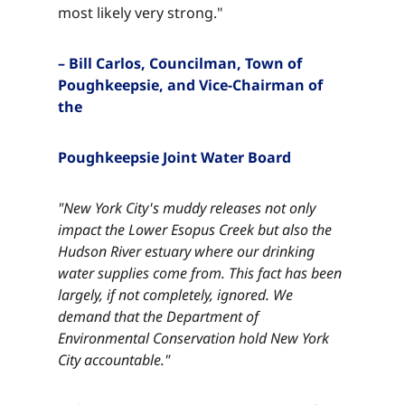
most likely very strong."​​​​‌ ‍ ​‍​‍‌‍ ‌ ​‍‌‍‍‌‌‍‌ ‌‍‍‌‌‍ ‍​‍​‍​ ‍‍​‍​‍‌ ​ ‌‍​‌‌‍ ‍‌‍‍‌‌ ‌​‌ ‍‌​‍ ‍‌‍‍‌‌‍ ​‍​‍​‍ ​​‍​‍‌‍‍​‌ ​‍‌‍‌‌‌‍‌‍​‍​‍​ ‍‍​‍​‍‌‍‍​‌ ‌​‌ ‌​‌ ​​‌ ​ ​ ‍‍​‍ ​‍ ‌‍​ ‌‍ ‌‌ ​ ​‍ ‍‌‍ ‌‌‍​‌‌‍‍‌‌‍ ‍​‍ ‍​ ​‍​ ​​​ ​‍​ ‌​‌ ​‍‌‍‌‌‌‍‌​‌‍‌‌‌ ​ ‌‍‍‌‌‍‌ ‌‍ ‍​‍ ‍‌ ​‍‌‍‍‌‌ ‌‍‌‍‌‌‌ ​‍‌‍‍ ‌‍‌‌‌‍‌‌‌ ​​‌‍‌‌‌ ​‍​‍ ‍‌‍ ‌ ​‍‌‍‌ ​‍ ‌‍‍‌‌‍ ‍‌ ‌​‌‍‌‌‌‍ ‍‌ ‌​​‍ ‌‍‌‌‌‍‌​‌‍‍‌‌ ‌​​‍ ‌‍ ‌‌‍ ‌‍‌​‌‍‌‌​ ‌‌ ​​‌ ​‍‌‍‌‌‌ ​ ‌‍‌‌‌‍ ‍‌ ‌​‌‍​‌‌ ‌​‌‍‍‌‌‍ ‌‍ ‍​ ‍ ‌‍‍‌‌‍‌​​ ‌​ ‌ ​ ​‌​ ​‌​ ​‌​ ​ ‌‍​‌​ ​​​ ​ ​‍ ‌​ ​‌​ ‌​​ ‌‌‌‍​ ​‍ ‌​ ‌​‌‍​‍​ ‌‌​ ‌ ​‍ ‌‌‍​‍​ ​​​ ‌‍‌‍​ ​‍ ‌​ ​​​ ‌ ​ ‌‌​ ​​​ ‍‌​ ​ ​ ​‍‌‍‌‍​ ​​​ ‍‌​ ​‌‌‍​‌​ ‍ ‌ ‌​‌ ‍‌‌ ​​‌‍‌‌​ ‌‌‍​‌‌ ​‍‌ ‌​‌‍‍‌‌‍​ ‌‍ ​‌‍‌‌​ ‍ ‌ ​​‌‍​‌‌ ‌​‌‍‍​​ ‌‌‍​ ‌‍ ‌‍ ‍‌ ‌​‌‍‌‌‌‍ ‍‌ ‌​​‍‌‌​ ‌‌‌​​‍‌‌ ‌‍‍ ‌‍‌‌‌ ‍‌​‍‌‌​ ​ ‌​‌​​‍‌‌​ ​ ‌​‌​​‍‌‌​ ​‍​ ​‍‌‍‌‌​ ‍​​ ​‍‌‍​‍‌‍​‌​ ​​​ ​ ​ ​‍‌‍​‍‌‍​ ​ ‌‌​ ​‌​‍‌‌​ ​‍​ ​‍​‍‌‌​ ‌‌‌​‌​​‍ ‍‌‍​ ‌‍‍​‌‍‍‌‌‍ ​‌‍‌​‌ ​‍‌‍‌‌‌‍ ‍​‍‌‌​ ‌‌‌​​‍‌‌ ‌‍‍ ‌‍‌‌‌ ‍‌​‍‌‌​ ​ ‌​‌​​‍‌‌​ ​ ‌​‌​​‍‌‌​ ​‍​ ​‍‌‍‌‌​ ‍​​ ​‍‌‍​‍‌‍​‌​ ​​​ ​ ​ ​‍‌‍​‍‌‍​ ​ ‌‌​ ​‌​ ​​​‍‌‌​ ​‍​ ​‍​‍‌‌​ ‌‌‌​‌​​‍ ‍‌ ‌​‌‍‌‌‌ ‍​‌ ‌​​ ‌‍​‍‌‍​‌‌ ​ ‌‍‌‌‌‌‌‌‌ ​‍‌‍ ​​ ‌‌‍‍​‌ ‌​‌ ‌​‌ ​​‌ ​ ​‍‌‌​ ​ ‌​​‌​‍‌‌​ ​‍‌​‌‍​‍‌‌​ ​‍‌​‌‍‌‍​ ‌‍ ‌‌ ​ ​‍ ‍‌‍ ‌‌‍​‌‌‍‍‌‌‍ ‍​‍ ‍​ ​‍​ ​​​ ​‍​ ‌​‌ ​‍‌‍‌‌‌‍‌​‌‍‌‌‌ ​ ‌‍‍‌‌‍‌ ‌‍ ‍​‍ ‍‌ ​‍‌‍‍‌‌ ‌‍‌‍‌‌‌ ​‍‌‍‍ ‌‍‌‌‌‍‌‌‌ ​​‌‍‌‌‌ ​‍​‍ ‍‌‍ ‌ ​‍‌‍‌ ​‍‌‍‌‍‍‌‌‍‌​​ ‌​ ‌ ​ ​‌​ ​‌​ ​‌​ ​ ‌‍​‌​ ​​​ ​ ​‍ ‌​ ​‌​ ‌​​ ‌‌‌‍​ ​‍ ‌​ ‌​‌‍​‍​ ‌‌​ ‌ ​‍ ‌‌‍​‍​ ​​​ ‌‍‌‍​ ​‍ ‌​ ​​​ ‌ ​ ‌‌​ ​​​ ‍‌​ ​ ​ ​‍‌‍‌‍​ ​​​ ‍‌​ ​‌‌‍​‌​‍‌‍‌ ‌​‌ ‍‌‌ ​​‌‍‌‌​ ‌‌‍​‌‌ ​‍‌ ‌​‌‍‍‌‌‍​ ‌‍ ​‌‍‌‌​‍‌‍‌ ​​‌‍​‌‌ ‌​‌‍‍​​ ‌‌‍​ ‌‍ ‌‍ ‍‌ ‌​‌‍‌‌‌‍ ‍‌ ‌​​‍‌‌​ ‌‌‌​​‍‌‌ ‌‍‍ ‌‍‌‌‌ ‍‌​‍‌‌​ ​ ‌​‌​​‍‌‌​ ​ ‌​‌​​‍‌‌​ ​‍​ ​‍‌‍‌‌​ ‍​​ ​‍‌‍​‍‌‍​‌​ ​​​ ​ ​ ​‍‌‍​‍‌‍​ ​ ‌‌​ ​‌​‍‌‌​ ​‍​ ​‍​‍‌‌​ ‌‌‌​‌​​‍ ‍‌‍​ ‌‍‍​‌‍‍‌‌‍ ​‌‍‌​‌ ​‍‌‍‌‌‌‍ ‍​‍‌‌​ ‌‌‌​​‍‌‌ ‌‍‍ ‌‍‌‌‌ ‍‌​‍‌‌​ ​ ‌​‌​​‍‌‌​ ​ ‌​‌​​‍‌‌​ ​‍​ ​‍‌‍‌‌​ ‍​​ ​‍‌‍​‍‌‍​‌​ ​​​ ​ ​ ​‍‌‍​‍‌‍​ ​ ‌‌​ ​‌​ ​​​‍‌‌​ ​‍​ ​‍​‍‌‌​ ‌‌‌​‌​​‍ ‍‌ ‌​‌‍‌‌‌ ‍​‌ ‌​​‍‌‍‌ ​​‌‍‌‌‌ ​‍‌ ​ ‌ ​​‌‍‌‌‌‍​ ‌ ‌​‌‍‍‌‌ ‌‍‌‍‌‌​ ‌‌ ​​‌ ‌‌‌‍​‍‌‍ ​‌‍‍‌‌ ​ ‌‍‍​‌‍‌‌‌‍‌​​‍​‍‌ ‌
– Bill Carlos, Councilman, Town of
Poughkeepsie, and Vice-Chairman of
the​​​​‌ ‍ ​‍​‍‌‍ ‌ ​‍‌‍‍‌‌‍‌ ‌‍‍‌‌‍ ‍​‍​‍​ ‍‍​‍​‍‌ ​ ‌‍​‌‌‍ ‍‌‍‍‌‌ ‌​‌ ‍‌​‍ ‍‌‍‍‌‌‍ ​‍​‍​‍ ​​‍​‍‌‍‍​‌ ​‍‌‍‌‌‌‍‌‍​‍​‍​ ‍‍​‍​‍‌‍‍​‌ ‌​‌ ‌​‌ ​​‌ ​ ​ ‍‍​‍ ​‍ ‌‍​ ‌‍ ‌‌ ​ ​‍ ‍‌‍ ‌‌‍​‌‌‍‍‌‌‍ ‍​‍ ‍​ ​‍​ ​​​ ​‍​ ‌​‌ ​‍‌‍‌‌‌‍‌​‌‍‌‌‌ ​ ‌‍‍‌‌‍‌ ‌‍ ‍​‍ ‍‌ ​‍‌‍‍‌‌ ‌‍‌‍‌‌‌ ​‍‌‍‍ ‌‍‌‌‌‍‌‌‌ ​​‌‍‌‌‌ ​‍​‍ ‍‌‍ ‌ ​‍‌‍‌ ​‍ ‌‍‍‌‌‍ ‍‌ ‌​‌‍‌‌‌‍ ‍‌ ‌​​‍ ‌‍‌‌‌‍‌​‌‍‍‌‌ ‌​​‍ ‌‍ ‌‌‍ ‌‍‌​‌‍‌‌​ ‌‌ ​​‌ ​‍‌‍‌‌‌ ​ ‌‍‌‌‌‍ ‍‌ ‌​‌‍​‌‌ ‌​‌‍‍‌‌‍ ‌‍ ‍​ ‍ ‌‍‍‌‌‍‌​​ ‌​ ‌ ​ ​‌​ ​‌​ ​‌​ ​ ‌‍​‌​ ​​​ ​ ​‍ ‌​ ​‌​ ‌​​ ‌‌‌‍​ ​‍ ‌​ ‌​‌‍​‍​ ‌‌​ ‌ ​‍ ‌‌‍​‍​ ​​​ ‌‍‌‍​ ​‍ ‌​ ​​​ ‌ ​ ‌‌​ ​​​ ‍‌​ ​ ​ ​‍‌‍‌‍​ ​​​ ‍‌​ ​‌‌‍​‌​ ‍ ‌ ‌​‌ ‍‌‌ ​​‌‍‌‌​ ‌‌‍​‌‌ ​‍‌ ‌​‌‍‍‌‌‍​ ‌‍ ​‌‍‌‌​ ‍ ‌ ​​‌‍​‌‌ ‌​‌‍‍​​ ‌‌‍​ ‌‍ ‌‍ ‍‌ ‌​‌‍‌‌‌‍ ‍‌ ‌​​‍‌‌​ ‌‌‌​​‍‌‌ ‌‍‍ ‌‍‌‌‌ ‍‌​‍‌‌​ ​ ‌​‌​​‍‌‌​ ​ ‌​‌​​‍‌‌​ ​‍​ ​‍​ ‌‍​ ‍‌​ ​‍​ ​ ​ ​‍​ ​​​ ​ ​ ​‌​ ‌‌​ ​​​ ‌‍‌‍‌‍​‍‌‌​ ​‍​ ​‍​‍‌‌​ ‌‌‌​‌​​‍ ‍‌‍​ ‌‍‍​‌‍‍‌‌‍ ​‌‍‌​‌ ​‍‌‍‌‌‌‍ ‍​‍‌‌​ ‌‌‌​​‍‌‌ ‌‍‍ ‌‍‌‌‌ ‍‌​‍‌‌​ ​ ‌​‌​​‍‌‌​ ​ ‌​‌​​‍‌‌​ ​‍​ ​‍​ ‌‍​ ‍‌​ ​‍​ ​ ​ ​‍​ ​​​ ​ ​ ​‌​ ‌‌​ ​​​ ‌‍‌‍‌‍​ ​​​‍‌‌​ ​‍​ ​‍​‍‌‌​ ‌‌‌​‌​​‍ ‍‌ ‌​‌‍‌‌‌ ‍​‌ ‌​​ ‌‍​‍‌‍​‌‌ ​ ‌‍‌‌‌‌‌‌‌ ​‍‌‍ ​​ ‌‌‍‍​‌ ‌​‌ ‌​‌ ​​‌ ​ ​‍‌‌​ ​ ‌​​‌​‍‌‌​ ​‍‌​‌‍​‍‌‌​ ​‍‌​‌‍‌‍​ ‌‍ ‌‌ ​ ​‍ ‍‌‍ ‌‌‍​‌‌‍‍‌‌‍ ‍​‍ ‍​ ​‍​ ​​​ ​‍​ ‌​‌ ​‍‌‍‌‌‌‍‌​‌‍‌‌‌ ​ ‌‍‍‌‌‍‌ ‌‍ ‍​‍ ‍‌ ​‍‌‍‍‌‌ ‌‍‌‍‌‌‌ ​‍‌‍‍ ‌‍‌‌‌‍‌‌‌ ​​‌‍‌‌‌ ​‍​‍ ‍‌‍ ‌ ​‍‌‍‌ ​‍‌‍‌‍‍‌‌‍‌​​ ‌​ ‌ ​ ​‌​ ​‌​ ​‌​ ​ ‌‍​‌​ ​​​ ​ ​‍ ‌​ ​‌​ ‌​​ ‌‌‌‍​ ​‍ ‌​ ‌​‌‍​‍​ ‌‌​ ‌ ​‍ ‌‌‍​‍​ ​​​ ‌‍‌‍​ ​‍ ‌​ ​​​ ‌ ​ ‌‌​ ​​​ ‍‌​ ​ ​ ​‍‌‍‌‍​ ​​​ ‍‌​ ​‌‌‍​‌​‍‌‍‌ ‌​‌ ‍‌‌ ​​‌‍‌‌​ ‌‌‍​‌‌ ​‍‌ ‌​‌‍‍‌‌‍​ ‌‍ ​‌‍‌‌​‍‌‍‌ ​​‌‍​‌‌ ‌​‌‍‍​​ ‌‌‍​ ‌‍ ‌‍ ‍‌ ‌​‌‍‌‌‌‍ ‍‌ ‌​​‍‌‌​ ‌‌‌​​‍‌‌ ‌‍‍ ‌‍‌‌‌ ‍‌​‍‌‌​ ​ ‌​‌​​‍‌‌​ ​ ‌​‌​​‍‌‌​ ​‍​ ​‍​ ‌‍​ ‍‌​ ​‍​ ​ ​ ​‍​ ​​​ ​ ​ ​‌​ ‌‌​ ​​​ ‌‍‌‍‌‍​‍‌‌​ ​‍​ ​‍​‍‌‌​ ‌‌‌​‌​​‍ ‍‌‍​ ‌‍‍​‌‍‍‌‌‍ ​‌‍‌​‌ ​‍‌‍‌‌‌‍ ‍​‍‌‌​ ‌‌‌​​‍‌‌ ‌‍‍ ‌‍‌‌‌ ‍‌​‍‌‌​ ​ ‌​‌​​‍‌‌​ ​ ‌​‌​​‍‌‌​ ​‍​ ​‍​ ‌‍​ ‍‌​ ​‍​ ​ ​ ​‍​ ​​​ ​ ​ ​‌​ ‌‌​ ​​​ ‌‍‌‍‌‍​ ​​​‍‌‌​ ​‍​ ​‍​‍‌‌​ ‌‌‌​‌​​‍ ‍‌ ‌​‌‍‌‌‌ ‍​‌ ‌​​‍‌‍‌ ​​‌‍‌‌‌ ​‍‌ ​ ‌ ​​‌‍‌‌‌‍​ ‌ ‌​‌‍‍‌‌ ‌‍‌‍‌‌​ ‌‌ ​​‌ ‌‌‌‍​‍‌‍ ​‌‍‍‌‌ ​ ‌‍‍​‌‍‌‌‌‍‌​​‍​‍‌ ‌
Poughkeepsie Joint Water Board​​​​‌ ‍ ​‍​‍‌‍ ‌ ​‍‌‍‍‌‌‍‌ ‌‍‍‌‌‍ ‍​‍​‍​ ‍‍​‍​‍‌ ​ ‌‍​‌‌‍ ‍‌‍‍‌‌ ‌​‌ ‍‌​‍ ‍‌‍‍‌‌‍ ​‍​‍​‍ ​​‍​‍‌‍‍​‌ ​‍‌‍‌‌‌‍‌‍​‍​‍​ ‍‍​‍​‍‌‍‍​‌ ‌​‌ ‌​‌ ​​‌ ​ ​ ‍‍​‍ ​‍ ‌‍​ ‌‍ ‌‌ ​ ​‍ ‍‌‍ ‌‌‍​‌‌‍‍‌‌‍ ‍​‍ ‍​ ​‍​ ​​​ ​‍​ ‌​‌ ​‍‌‍‌‌‌‍‌​‌‍‌‌‌ ​ ‌‍‍‌‌‍‌ ‌‍ ‍​‍ ‍‌ ​‍‌‍‍‌‌ ‌‍‌‍‌‌‌ ​‍‌‍‍ ‌‍‌‌‌‍‌‌‌ ​​‌‍‌‌‌ ​‍​‍ ‍‌‍ ‌ ​‍‌‍‌ ​‍ ‌‍‍‌‌‍ ‍‌ ‌​‌‍‌‌‌‍ ‍‌ ‌​​‍ ‌‍‌‌‌‍‌​‌‍‍‌‌ ‌​​‍ ‌‍ ‌‌‍ ‌‍‌​‌‍‌‌​ ‌‌ ​​‌ ​‍‌‍‌‌‌ ​ ‌‍‌‌‌‍ ‍‌ ‌​‌‍​‌‌ ‌​‌‍‍‌‌‍ ‌‍ ‍​ ‍ ‌‍‍‌‌‍‌​​ ‌​ ‌ ​ ​‌​ ​‌​ ​‌​ ​ ‌‍​‌​ ​​​ ​ ​‍ ‌​ ​‌​ ‌​​ ‌‌‌‍​ ​‍ ‌​ ‌​‌‍​‍​ ‌‌​ ‌ ​‍ ‌‌‍​‍​ ​​​ ‌‍‌‍​ ​‍ ‌​ ​​​ ‌ ​ ‌‌​ ​​​ ‍‌​ ​ ​ ​‍‌‍‌‍​ ​​​ ‍‌​ ​‌‌‍​‌​ ‍ ‌ ‌​‌ ‍‌‌ ​​‌‍‌‌​ ‌‌‍​‌‌ ​‍‌ ‌​‌‍‍‌‌‍​ ‌‍ ​‌‍‌‌​ ‍ ‌ ​​‌‍​‌‌ ‌​‌‍‍​​ ‌‌‍​ ‌‍ ‌‍ ‍‌ ‌​‌‍‌‌‌‍ ‍‌ ‌​​‍‌‌​ ‌‌‌​​‍‌‌ ‌‍‍ ‌‍‌‌‌ ‍‌​‍‌‌​ ​ ‌​‌​​‍‌‌​ ​ ‌​‌​​‍‌‌​ ​‍​ ​‍​ ​‍‌‍‌‍‌‍‌‍​ ‍​​ ‌​‌‍‌‍​ ‍‌‌‍‌​​ ​‌​ ‌‌​ ‌‍‌‍​ ​‍‌‌​ ​‍​ ​‍​‍‌‌​ ‌‌‌​‌​​‍ ‍‌‍​ ‌‍‍​‌‍‍‌‌‍ ​‌‍‌​‌ ​‍‌‍‌‌‌‍ ‍​‍‌‌​ ‌‌‌​​‍‌‌ ‌‍‍ ‌‍‌‌‌ ‍‌​‍‌‌​ ​ ‌​‌​​‍‌‌​ ​ ‌​‌​​‍‌‌​ ​‍​ ​‍​ ​‍‌‍‌‍‌‍‌‍​ ‍​​ ‌​‌‍‌‍​ ‍‌‌‍‌​​ ​‌​ ‌‌​ ‌‍‌‍​ ​ ​​​‍‌‌​ ​‍​ ​‍​‍‌‌​ ‌‌‌​‌​​‍ ‍‌ ‌​‌‍‌‌‌ ‍​‌ ‌​​ ‌‍​‍‌‍​‌‌ ​ ‌‍‌‌‌‌‌‌‌ ​‍‌‍ ​​ ‌‌‍‍​‌ ‌​‌ ‌​‌ ​​‌ ​ ​‍‌‌​ ​ ‌​​‌​‍‌‌​ ​‍‌​‌‍​‍‌‌​ ​‍‌​‌‍‌‍​ ‌‍ ‌‌ ​ ​‍ ‍‌‍ ‌‌‍​‌‌‍‍‌‌‍ ‍​‍ ‍​ ​‍​ ​​​ ​‍​ ‌​‌ ​‍‌‍‌‌‌‍‌​‌‍‌‌‌ ​ ‌‍‍‌‌‍‌ ‌‍ ‍​‍ ‍‌ ​‍‌‍‍‌‌ ‌‍‌‍‌‌‌ ​‍‌‍‍ ‌‍‌‌‌‍‌‌‌ ​​‌‍‌‌‌ ​‍​‍ ‍‌‍ ‌ ​‍‌‍‌ ​‍‌‍‌‍‍‌‌‍‌​​ ‌​ ‌ ​ ​‌​ ​‌​ ​‌​ ​ ‌‍​‌​ ​​​ ​ ​‍ ‌​ ​‌​ ‌​​ ‌‌‌‍​ ​‍ ‌​ ‌​‌‍​‍​ ‌‌​ ‌ ​‍ ‌‌‍​‍​ ​​​ ‌‍‌‍​ ​‍ ‌​ ​​​ ‌ ​ ‌‌​ ​​​ ‍‌​ ​ ​ ​‍‌‍‌‍​ ​​​ ‍‌​ ​‌‌‍​‌​‍‌‍‌ ‌​‌ ‍‌‌ ​​‌‍‌‌​ ‌‌‍​‌‌ ​‍‌ ‌​‌‍‍‌‌‍​ ‌‍ ​‌‍‌‌​‍‌‍‌ ​​‌‍​‌‌ ‌​‌‍‍​​ ‌‌‍​ ‌‍ ‌‍ ‍‌ ‌​‌‍‌‌‌‍ ‍‌ ‌​​‍‌‌​ ‌‌‌​​‍‌‌ ‌‍‍ ‌‍‌‌‌ ‍‌​‍‌‌​ ​ ‌​‌​​‍‌‌​ ​ ‌​‌​​‍‌‌​ ​‍​ ​‍​ ​‍‌‍‌‍‌‍‌‍​ ‍​​ ‌​‌‍‌‍​ ‍‌‌‍‌​​ ​‌​ ‌‌​ ‌‍‌‍​ ​‍‌‌​ ​‍​ ​‍​‍‌‌​ ‌‌‌​‌​​‍ ‍‌‍​ ‌‍‍​‌‍‍‌‌‍ ​‌‍‌​‌ ​‍‌‍‌‌‌‍ ‍​‍‌‌​ ‌‌‌​​‍‌‌ ‌‍‍ ‌‍‌‌‌ ‍‌​‍‌‌​ ​ ‌​‌​​‍‌‌​ ​ ‌​‌​​‍‌‌​ ​‍​ ​‍​ ​‍‌‍‌‍‌‍‌‍​ ‍​​ ‌​‌‍‌‍​ ‍‌‌‍‌​​ ​‌​ ‌‌​ ‌‍‌‍​ ​ ​​​‍‌‌​ ​‍​ ​‍​‍‌‌​ ‌‌‌​‌​​‍ ‍‌ ‌​‌‍‌‌‌ ‍​‌ ‌​​‍‌‍‌ ​​‌‍‌‌‌ ​‍‌ ​ ‌ ​​‌‍‌‌‌‍​ ‌ ‌​‌‍‍‌‌ ‌‍‌‍‌‌​ ‌‌ ​​‌ ‌‌‌‍​‍‌‍ ​‌‍‍‌‌ ​ ‌‍‍​‌‍‌‌‌‍‌​​‍​‍‌ ‌
"New York City's muddy releases not only
impact the Lower Esopus Creek but also the
Hudson River estuary where our drinking
water supplies come from. This fact has been
largely, if not completely, ignored. We
demand that the Department of
Environmental Conservation hold New York
City accountable."​​​​‌ ‍ ​‍​‍‌‍ ‌ ​‍‌‍‍‌‌‍‌ ‌‍‍‌‌‍ ‍​‍​‍​ ‍‍​‍​‍‌ ​ ‌‍​‌‌‍ ‍‌‍‍‌‌ ‌​‌ ‍‌​‍ ‍‌‍‍‌‌‍ ​‍​‍​‍ ​​‍​‍‌‍‍​‌ ​‍‌‍‌‌‌‍‌‍​‍​‍​ ‍‍​‍​‍‌‍‍​‌ ‌​‌ ‌​‌ ​​‌ ​ ​ ‍‍​‍ ​‍ ‌‍​ ‌‍ ‌‌ ​ ​‍ ‍‌‍ ‌‌‍​‌‌‍‍‌‌‍ ‍​‍ ‍​ ​‍​ ​​​ ​‍​ ‌​‌ ​‍‌‍‌‌‌‍‌​‌‍‌‌‌ ​ ‌‍‍‌‌‍‌ ‌‍ ‍​‍ ‍‌ ​‍‌‍‍‌‌ ‌‍‌‍‌‌‌ ​‍‌‍‍ ‌‍‌‌‌‍‌‌‌ ​​‌‍‌‌‌ ​‍​‍ ‍‌‍ ‌ ​‍‌‍‌ ​‍ ‌‍‍‌‌‍ ‍‌ ‌​‌‍‌‌‌‍ ‍‌ ‌​​‍ ‌‍‌‌‌‍‌​‌‍‍‌‌ ‌​​‍ ‌‍ ‌‌‍ ‌‍‌​‌‍‌‌​ ‌‌ ​​‌ ​‍‌‍‌‌‌ ​ ‌‍‌‌‌‍ ‍‌ ‌​‌‍​‌‌ ‌​‌‍‍‌‌‍ ‌‍ ‍​ ‍ ‌‍‍‌‌‍‌​​ ‌​ ‌ ​ ​‌​ ​‌​ ​‌​ ​ ‌‍​‌​ ​​​ ​ ​‍ ‌​ ​‌​ ‌​​ ‌‌‌‍​ ​‍ ‌​ ‌​‌‍​‍​ ‌‌​ ‌ ​‍ ‌‌‍​‍​ ​​​ ‌‍‌‍​ ​‍ ‌​ ​​​ ‌ ​ ‌‌​ ​​​ ‍‌​ ​ ​ ​‍‌‍‌‍​ ​​​ ‍‌​ ​‌‌‍​‌​ ‍ ‌ ‌​‌ ‍‌‌ ​​‌‍‌‌​ ‌‌‍​‌‌ ​‍‌ ‌​‌‍‍‌‌‍​ ‌‍ ​‌‍‌‌​ ‍ ‌ ​​‌‍​‌‌ ‌​‌‍‍​​ ‌‌‍​ ‌‍ ‌‍ ‍‌ ‌​‌‍‌‌‌‍ ‍‌ ‌​​‍‌‌​ ‌‌‌​​‍‌‌ ‌‍‍ ‌‍‌‌‌ ‍‌​‍‌‌​ ​ ‌​‌​​‍‌‌​ ​ ‌​‌​​‍‌‌​ ​‍​ ​‍​ ‌‍​ ‍‌​ ‌ ‌‍​ ​ ‌‍​ ‌ ‌‍‌​​ ‌​​ ​‍‌‍​‌​ ‌‌‌‍‌‍​‍‌‌​ ​‍​ ​‍​‍‌‌​ ‌‌‌​‌​​‍ ‍‌‍​ ‌‍‍​‌‍‍‌‌‍ ​‌‍‌​‌ ​‍‌‍‌‌‌‍ ‍​‍‌‌​ ‌‌‌​​‍‌‌ ‌‍‍ ‌‍‌‌‌ ‍‌​‍‌‌​ ​ ‌​‌​​‍‌‌​ ​ ‌​‌​​‍‌‌​ ​‍​ ​‍​ ‌‍​ ‍‌​ ‌ ‌‍​ ​ ‌‍​ ‌ ‌‍‌​​ ‌​​ ​‍‌‍​‌​ ‌‌‌‍‌‍​ ​​​‍‌‌​ ​‍​ ​‍​‍‌‌​ ‌‌‌​‌​​‍ ‍‌ ‌​‌‍‌‌‌ ‍​‌ ‌​​ ‌‍​‍‌‍​‌‌ ​ ‌‍‌‌‌‌‌‌‌ ​‍‌‍ ​​ ‌‌‍‍​‌ ‌​‌ ‌​‌ ​​‌ ​ ​‍‌‌​ ​ ‌​​‌​‍‌‌​ ​‍‌​‌‍​‍‌‌​ ​‍‌​‌‍‌‍​ ‌‍ ‌‌ ​ ​‍ ‍‌‍ ‌‌‍​‌‌‍‍‌‌‍ ‍​‍ ‍​ ​‍​ ​​​ ​‍​ ‌​‌ ​‍‌‍‌‌‌‍‌​‌‍‌‌‌ ​ ‌‍‍‌‌‍‌ ‌‍ ‍​‍ ‍‌ ​‍‌‍‍‌‌ ‌‍‌‍‌‌‌ ​‍‌‍‍ ‌‍‌‌‌‍‌‌‌ ​​‌‍‌‌‌ ​‍​‍ ‍‌‍ ‌ ​‍‌‍‌ ​‍‌‍‌‍‍‌‌‍‌​​ ‌​ ‌ ​ ​‌​ ​‌​ ​‌​ ​ ‌‍​‌​ ​​​ ​ ​‍ ‌​ ​‌​ ‌​​ ‌‌‌‍​ ​‍ ‌​ ‌​‌‍​‍​ ‌‌​ ‌ ​‍ ‌‌‍​‍​ ​​​ ‌‍‌‍​ ​‍ ‌​ ​​​ ‌ ​ ‌‌​ ​​​ ‍‌​ ​ ​ ​‍‌‍‌‍​ ​​​ ‍‌​ ​‌‌‍​‌​‍‌‍‌ ‌​‌ ‍‌‌ ​​‌‍‌‌​ ‌‌‍​‌‌ ​‍‌ ‌​‌‍‍‌‌‍​ ‌‍ ​‌‍‌‌​‍‌‍‌ ​​‌‍​‌‌ ‌​‌‍‍​​ ‌‌‍​ ‌‍ ‌‍ ‍‌ ‌​‌‍‌‌‌‍ ‍‌ ‌​​‍‌‌​ ‌‌‌​​‍‌‌ ‌‍‍ ‌‍‌‌‌ ‍‌​‍‌‌​ ​ ‌​‌​​‍‌‌​ ​ ‌​‌​​‍‌‌​ ​‍​ ​‍​ ‌‍​ ‍‌​ ‌ ‌‍​ ​ ‌‍​ ‌ ‌‍‌​​ ‌​​ ​‍‌‍​‌​ ‌‌‌‍‌‍​‍‌‌​ ​‍​ ​‍​‍‌‌​ ‌‌‌​‌​​‍ ‍‌‍​ ‌‍‍​‌‍‍‌‌‍ ​‌‍‌​‌ ​‍‌‍‌‌‌‍ ‍​‍‌‌​ ‌‌‌​​‍‌‌ ‌‍‍ ‌‍‌‌‌ ‍‌​‍‌‌​ ​ ‌​‌​​‍‌‌​ ​ ‌​‌​​‍‌‌​ ​‍​ ​‍​ ‌‍​ ‍‌​ ‌ ‌‍​ ​ ‌‍​ ‌ ‌‍‌​​ ‌​​ ​‍‌‍​‌​ ‌‌‌‍‌‍​ ​​​‍‌‌​ ​‍​ ​‍​‍‌‌​ ‌‌‌​‌​​‍ ‍‌ ‌​‌‍‌‌‌ ‍​‌ ‌​​‍‌‍‌ ​​‌‍‌‌‌ ​‍‌ ​ ‌ ​​‌‍‌‌‌‍​ ‌ ‌​‌‍‍‌‌ ‌‍‌‍‌‌​ ‌‌ ​​‌ ‌‌‌‍​‍‌‍ ​‌‍‍‌‌ ​ ‌‍‍​‌‍‌‌‌‍‌​​‍​‍‌ ‌