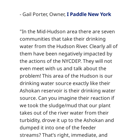
- Gail Porter, Owner, ​​​​‌ ‍ ​‍​‍‌‍ ‌ ​‍‌‍‍‌‌‍‌ ‌‍‍‌‌‍ ‍​‍​‍​ ‍‍​‍​‍‌ ​ ‌‍​‌‌‍ ‍‌‍‍‌‌ ‌​‌ ‍‌​‍ ‍‌‍‍‌‌‍ ​‍​‍​‍ ​​‍​‍‌‍‍​‌ ​‍‌‍‌‌‌‍‌‍​‍​‍​ ‍‍​‍​‍‌‍‍​‌ ‌​‌ ‌​‌ ​​‌ ​ ​ ‍‍​‍ ​‍ ‌‍​ ‌‍ ‌‌ ​ ​‍ ‍‌‍ ‌‌‍​‌‌‍‍‌‌‍ ‍​‍ ‍​ ​‍​ ​​​ ​‍​ ‌​‌ ​‍‌‍‌‌‌‍‌​‌‍‌‌‌ ​ ‌‍‍‌‌‍‌ ‌‍ ‍​‍ ‍‌ ​‍‌‍‍‌‌ ‌‍‌‍‌‌‌ ​‍‌‍‍ ‌‍‌‌‌‍‌‌‌ ​​‌‍‌‌‌ ​‍​‍ ‍‌‍ ‌ ​‍‌‍‌ ​‍ ‌‍‍‌‌‍ ‍‌ ‌​‌‍‌‌‌‍ ‍‌ ‌​​‍ ‌‍‌‌‌‍‌​‌‍‍‌‌ ‌​​‍ ‌‍ ‌‌‍ ‌‍‌​‌‍‌‌​ ‌‌ ​​‌ ​‍‌‍‌‌‌ ​ ‌‍‌‌‌‍ ‍‌ ‌​‌‍​‌‌ ‌​‌‍‍‌‌‍ ‌‍ ‍​ ‍ ‌‍‍‌‌‍‌​​ ‌​ ‌ ​ ​‌​ ​‌​ ​‌​ ​ ‌‍​‌​ ​​​ ​ ​‍ ‌​ ​‌​ ‌​​ ‌‌‌‍​ ​‍ ‌​ ‌​‌‍​‍​ ‌‌​ ‌ ​‍ ‌‌‍​‍​ ​​​ ‌‍‌‍​ ​‍ ‌​ ​​​ ‌ ​ ‌‌​ ​​​ ‍‌​ ​ ​ ​‍‌‍‌‍​ ​​​ ‍‌​ ​‌‌‍​‌​ ‍ ‌ ‌​‌ ‍‌‌ ​​‌‍‌‌​ ‌‌‍​‌‌ ​‍‌ ‌​‌‍‍‌‌‍​ ‌‍ ​‌‍‌‌​ ‍ ‌ ​​‌‍​‌‌ ‌​‌‍‍​​ ‌‌‍​ ‌‍ ‌‍ ‍‌ ‌​‌‍‌‌‌‍ ‍‌ ‌​​‍‌‌​ ‌‌‌​​‍‌‌ ‌‍‍ ‌‍‌‌‌ ‍‌​‍‌‌​ ​ ‌​‌​​‍‌‌​ ​ ‌​‌​​‍‌‌​ ​‍​ ​‍​ ‌‍​ ‍‌​ ​​​ ​‍​ ‌​​ ‌ ‌‍​‌​ ‌​‌‍‌​​ ‍‌‌‍‌‌​ ‍​​‍‌‌​ ​‍​ ​‍​‍‌‌​ ‌‌‌​‌​​‍ ‍‌‍​ ‌‍‍​‌‍‍‌‌‍ ​‌‍‌​‌ ​‍‌‍‌‌‌‍ ‍​‍‌‌​ ‌‌‌​​‍‌‌ ‌‍‍ ‌‍‌‌‌ ‍‌​‍‌‌​ ​ ‌​‌​​‍‌‌​ ​ ‌​‌​​‍‌‌​ ​‍​ ​‍​ ‌‍​ ‍‌​ ​​​ ​‍​ ‌​​ ‌ ‌‍​‌​ ‌​‌‍‌​​ ‍‌‌‍‌‌​ ‍​​ ​​​‍‌‌​ ​‍​ ​‍​‍‌‌​ ‌‌‌​‌​​‍ ‍‌ ‌​‌‍‌‌‌ ‍​‌ ‌​​ ‌‍​‍‌‍​‌‌ ​ ‌‍‌‌‌‌‌‌‌ ​‍‌‍ ​​ ‌‌‍‍​‌ ‌​‌ ‌​‌ ​​‌ ​ ​‍‌‌​ ​ ‌​​‌​‍‌‌​ ​‍‌​‌‍​‍‌‌​ ​‍‌​‌‍‌‍​ ‌‍ ‌‌ ​ ​‍ ‍‌‍ ‌‌‍​‌‌‍‍‌‌‍ ‍​‍ ‍​ ​‍​ ​​​ ​‍​ ‌​‌ ​‍‌‍‌‌‌‍‌​‌‍‌‌‌ ​ ‌‍‍‌‌‍‌ ‌‍ ‍​‍ ‍‌ ​‍‌‍‍‌‌ ‌‍‌‍‌‌‌ ​‍‌‍‍ ‌‍‌‌‌‍‌‌‌ ​​‌‍‌‌‌ ​‍​‍ ‍‌‍ ‌ ​‍‌‍‌ ​‍‌‍‌‍‍‌‌‍‌​​ ‌​ ‌ ​ ​‌​ ​‌​ ​‌​ ​ ‌‍​‌​ ​​​ ​ ​‍ ‌​ ​‌​ ‌​​ ‌‌‌‍​ ​‍ ‌​ ‌​‌‍​‍​ ‌‌​ ‌ ​‍ ‌‌‍​‍​ ​​​ ‌‍‌‍​ ​‍ ‌​ ​​​ ‌ ​ ‌‌​ ​​​ ‍‌​ ​ ​ ​‍‌‍‌‍​ ​​​ ‍‌​ ​‌‌‍​‌​‍‌‍‌ ‌​‌ ‍‌‌ ​​‌‍‌‌​ ‌‌‍​‌‌ ​‍‌ ‌​‌‍‍‌‌‍​ ‌‍ ​‌‍‌‌​‍‌‍‌ ​​‌‍​‌‌ ‌​‌‍‍​​ ‌‌‍​ ‌‍ ‌‍ ‍‌ ‌​‌‍‌‌‌‍ ‍‌ ‌​​‍‌‌​ ‌‌‌​​‍‌‌ ‌‍‍ ‌‍‌‌‌ ‍‌​‍‌‌​ ​ ‌​‌​​‍‌‌​ ​ ‌​‌​​‍‌‌​ ​‍​ ​‍​ ‌‍​ ‍‌​ ​​​ ​‍​ ‌​​ ‌ ‌‍​‌​ ‌​‌‍‌​​ ‍‌‌‍‌‌​ ‍​​‍‌‌​ ​‍​ ​‍​‍‌‌​ ‌‌‌​‌​​‍ ‍‌‍​ ‌‍‍​‌‍‍‌‌‍ ​‌‍‌​‌ ​‍‌‍‌‌‌‍ ‍​‍‌‌​ ‌‌‌​​‍‌‌ ‌‍‍ ‌‍‌‌‌ ‍‌​‍‌‌​ ​ ‌​‌​​‍‌‌​ ​ ‌​‌​​‍‌‌​ ​‍​ ​‍​ ‌‍​ ‍‌​ ​​​ ​‍​ ‌​​ ‌ ‌‍​‌​ ‌​‌‍‌​​ ‍‌‌‍‌‌​ ‍​​ ​​​‍‌‌​ ​‍​ ​‍​‍‌‌​ ‌‌‌​‌​​‍ ‍‌ ‌​‌‍‌‌‌ ‍​‌ ‌​​‍‌‍‌ ​​‌‍‌‌‌ ​‍‌ ​ ‌ ​​‌‍‌‌‌‍​ ‌ ‌​‌‍‍‌‌ ‌‍‌‍‌‌​ ‌‌ ​​‌ ‌‌‌‍​‍‌‍ ​‌‍‍‌‌ ​ ‌‍‍​‌‍‌‌‌‍‌​​‍​‍‌ ‌
I Paddle New York​​​​‌ ‍ ​‍​‍‌‍ ‌ ​‍‌‍‍‌‌‍‌ ‌‍‍‌‌‍ ‍​‍​‍​ ‍‍​‍​‍‌ ​ ‌‍​‌‌‍ ‍‌‍‍‌‌ ‌​‌ ‍‌​‍ ‍‌‍‍‌‌‍ ​‍​‍​‍ ​​‍​‍‌‍‍​‌ ​‍‌‍‌‌‌‍‌‍​‍​‍​ ‍‍​‍​‍‌‍‍​‌ ‌​‌ ‌​‌ ​​‌ ​ ​ ‍‍​‍ ​‍ ‌‍​ ‌‍ ‌‌ ​ ​‍ ‍‌‍ ‌‌‍​‌‌‍‍‌‌‍ ‍​‍ ‍​ ​‍​ ​​​ ​‍​ ‌​‌ ​‍‌‍‌‌‌‍‌​‌‍‌‌‌ ​ ‌‍‍‌‌‍‌ ‌‍ ‍​‍ ‍‌ ​‍‌‍‍‌‌ ‌‍‌‍‌‌‌ ​‍‌‍‍ ‌‍‌‌‌‍‌‌‌ ​​‌‍‌‌‌ ​‍​‍ ‍‌‍ ‌ ​‍‌‍‌ ​‍ ‌‍‍‌‌‍ ‍‌ ‌​‌‍‌‌‌‍ ‍‌ ‌​​‍ ‌‍‌‌‌‍‌​‌‍‍‌‌ ‌​​‍ ‌‍ ‌‌‍ ‌‍‌​‌‍‌‌​ ‌‌ ​​‌ ​‍‌‍‌‌‌ ​ ‌‍‌‌‌‍ ‍‌ ‌​‌‍​‌‌ ‌​‌‍‍‌‌‍ ‌‍ ‍​ ‍ ‌‍‍‌‌‍‌​​ ‌​ ‌ ​ ​‌​ ​‌​ ​‌​ ​ ‌‍​‌​ ​​​ ​ ​‍ ‌​ ​‌​ ‌​​ ‌‌‌‍​ ​‍ ‌​ ‌​‌‍​‍​ ‌‌​ ‌ ​‍ ‌‌‍​‍​ ​​​ ‌‍‌‍​ ​‍ ‌​ ​​​ ‌ ​ ‌‌​ ​​​ ‍‌​ ​ ​ ​‍‌‍‌‍​ ​​​ ‍‌​ ​‌‌‍​‌​ ‍ ‌ ‌​‌ ‍‌‌ ​​‌‍‌‌​ ‌‌‍​‌‌ ​‍‌ ‌​‌‍‍‌‌‍​ ‌‍ ​‌‍‌‌​ ‍ ‌ ​​‌‍​‌‌ ‌​‌‍‍​​ ‌‌‍​ ‌‍ ‌‍ ‍‌ ‌​‌‍‌‌‌‍ ‍‌ ‌​​‍‌‌​ ‌‌‌​​‍‌‌ ‌‍‍ ‌‍‌‌‌ ‍‌​‍‌‌​ ​ ‌​‌​​‍‌‌​ ​ ‌​‌​​‍‌‌​ ​‍​ ​‍​ ‌‍​ ‍‌​ ​​​ ​‍​ ‌​​ ‌ ‌‍​‌​ ‌​‌‍‌​​ ‍‌‌‍‌‌​ ‍​​‍‌‌​ ​‍​ ​‍​‍‌‌​ ‌‌‌​‌​​‍ ‍‌‍​ ‌‍‍​‌‍‍‌‌‍ ​‌‍‌​‌ ​‍‌‍‌‌‌‍ ‍​‍‌‌​ ‌‌‌​​‍‌‌ ‌‍‍ ‌‍‌‌‌ ‍‌​‍‌‌​ ​ ‌​‌​​‍‌‌​ ​ ‌​‌​​‍‌‌​ ​‍​ ​‍​ ‌‍​ ‍‌​ ​​​ ​‍​ ‌​​ ‌ ‌‍​‌​ ‌​‌‍‌​​ ‍‌‌‍‌‌​ ‍​​ ​‌​‍‌‌​ ​‍​ ​‍​‍‌‌​ ‌‌‌​‌​​‍ ‍‌ ‌​‌‍‌‌‌ ‍​‌ ‌​​ ‌‍​‍‌‍​‌‌ ​ ‌‍‌‌‌‌‌‌‌ ​‍‌‍ ​​ ‌‌‍‍​‌ ‌​‌ ‌​‌ ​​‌ ​ ​‍‌‌​ ​ ‌​​‌​‍‌‌​ ​‍‌​‌‍​‍‌‌​ ​‍‌​‌‍‌‍​ ‌‍ ‌‌ ​ ​‍ ‍‌‍ ‌‌‍​‌‌‍‍‌‌‍ ‍​‍ ‍​ ​‍​ ​​​ ​‍​ ‌​‌ ​‍‌‍‌‌‌‍‌​‌‍‌‌‌ ​ ‌‍‍‌‌‍‌ ‌‍ ‍​‍ ‍‌ ​‍‌‍‍‌‌ ‌‍‌‍‌‌‌ ​‍‌‍‍ ‌‍‌‌‌‍‌‌‌ ​​‌‍‌‌‌ ​‍​‍ ‍‌‍ ‌ ​‍‌‍‌ ​‍‌‍‌‍‍‌‌‍‌​​ ‌​ ‌ ​ ​‌​ ​‌​ ​‌​ ​ ‌‍​‌​ ​​​ ​ ​‍ ‌​ ​‌​ ‌​​ ‌‌‌‍​ ​‍ ‌​ ‌​‌‍​‍​ ‌‌​ ‌ ​‍ ‌‌‍​‍​ ​​​ ‌‍‌‍​ ​‍ ‌​ ​​​ ‌ ​ ‌‌​ ​​​ ‍‌​ ​ ​ ​‍‌‍‌‍​ ​​​ ‍‌​ ​‌‌‍​‌​‍‌‍‌ ‌​‌ ‍‌‌ ​​‌‍‌‌​ ‌‌‍​‌‌ ​‍‌ ‌​‌‍‍‌‌‍​ ‌‍ ​‌‍‌‌​‍‌‍‌ ​​‌‍​‌‌ ‌​‌‍‍​​ ‌‌‍​ ‌‍ ‌‍ ‍‌ ‌​‌‍‌‌‌‍ ‍‌ ‌​​‍‌‌​ ‌‌‌​​‍‌‌ ‌‍‍ ‌‍‌‌‌ ‍‌​‍‌‌​ ​ ‌​‌​​‍‌‌​ ​ ‌​‌​​‍‌‌​ ​‍​ ​‍​ ‌‍​ ‍‌​ ​​​ ​‍​ ‌​​ ‌ ‌‍​‌​ ‌​‌‍‌​​ ‍‌‌‍‌‌​ ‍​​‍‌‌​ ​‍​ ​‍​‍‌‌​ ‌‌‌​‌​​‍ ‍‌‍​ ‌‍‍​‌‍‍‌‌‍ ​‌‍‌​‌ ​‍‌‍‌‌‌‍ ‍​‍‌‌​ ‌‌‌​​‍‌‌ ‌‍‍ ‌‍‌‌‌ ‍‌​‍‌‌​ ​ ‌​‌​​‍‌‌​ ​ ‌​‌​​‍‌‌​ ​‍​ ​‍​ ‌‍​ ‍‌​ ​​​ ​‍​ ‌​​ ‌ ‌‍​‌​ ‌​‌‍‌​​ ‍‌‌‍‌‌​ ‍​​ ​‌​‍‌‌​ ​‍​ ​‍​‍‌‌​ ‌‌‌​‌​​‍ ‍‌ ‌​‌‍‌‌‌ ‍​‌ ‌​​‍‌‍‌ ​​‌‍‌‌‌ ​‍‌ ​ ‌ ​​‌‍‌‌‌‍​ ‌ ‌​‌‍‍‌‌ ‌‍‌‍‌‌​ ‌‌ ​​‌ ‌‌‌‍​‍‌‍ ​‌‍‍‌‌ ​ ‌‍‍​‌‍‌‌‌‍‌​​‍​‍‌ ‌
"In the Mid-Hudson area there are seven
communities that take their drinking
water from the Hudson River. Clearly all of
them have been negatively impacted by
the actions of the NYCDEP. They will not
even meet with us and talk about the
problem! This area of the Hudson is our
drinking water source exactly like their
Ashokan reservoir is their drinking water
source. Can you imagine their reaction if
we took the sludge/mud that our plant
takes out of the river water from their
turbidity, drove it up to the Ashokan and
dumped it into one of the feeder
streams? That’s right, immediate, and