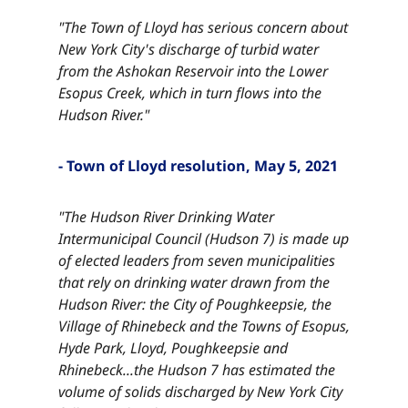
"The Town of Lloyd has serious concern about
New York City's discharge of turbid water
from the Ashokan Reservoir into the Lower
Esopus Creek, which in turn flows into the
Hudson River."​​​​‌ ‍ ​‍​‍‌‍ ‌ ​‍‌‍‍‌‌‍‌ ‌‍‍‌‌‍ ‍​‍​‍​ ‍‍​‍​‍‌ ​ ‌‍​‌‌‍ ‍‌‍‍‌‌ ‌​‌ ‍‌​‍ ‍‌‍‍‌‌‍ ​‍​‍​‍ ​​‍​‍‌‍‍​‌ ​‍‌‍‌‌‌‍‌‍​‍​‍​ ‍‍​‍​‍‌‍‍​‌ ‌​‌ ‌​‌ ​​‌ ​ ​ ‍‍​‍ ​‍ ‌‍​ ‌‍ ‌‌ ​ ​‍ ‍‌‍ ‌‌‍​‌‌‍‍‌‌‍ ‍​‍ ‍​ ​‍​ ​​​ ​‍​ ‌​‌ ​‍‌‍‌‌‌‍‌​‌‍‌‌‌ ​ ‌‍‍‌‌‍‌ ‌‍ ‍​‍ ‍‌ ​‍‌‍‍‌‌ ‌‍‌‍‌‌‌ ​‍‌‍‍ ‌‍‌‌‌‍‌‌‌ ​​‌‍‌‌‌ ​‍​‍ ‍‌‍ ‌ ​‍‌‍‌ ​‍ ‌‍‍‌‌‍ ‍‌ ‌​‌‍‌‌‌‍ ‍‌ ‌​​‍ ‌‍‌‌‌‍‌​‌‍‍‌‌ ‌​​‍ ‌‍ ‌‌‍ ‌‍‌​‌‍‌‌​ ‌‌ ​​‌ ​‍‌‍‌‌‌ ​ ‌‍‌‌‌‍ ‍‌ ‌​‌‍​‌‌ ‌​‌‍‍‌‌‍ ‌‍ ‍​ ‍ ‌‍‍‌‌‍‌​​ ‌​ ‌ ​ ​‌​ ​‌​ ​‌​ ​ ‌‍​‌​ ​​​ ​ ​‍ ‌​ ​‌​ ‌​​ ‌‌‌‍​ ​‍ ‌​ ‌​‌‍​‍​ ‌‌​ ‌ ​‍ ‌‌‍​‍​ ​​​ ‌‍‌‍​ ​‍ ‌​ ​​​ ‌ ​ ‌‌​ ​​​ ‍‌​ ​ ​ ​‍‌‍‌‍​ ​​​ ‍‌​ ​‌‌‍​‌​ ‍ ‌ ‌​‌ ‍‌‌ ​​‌‍‌‌​ ‌‌‍​‌‌ ​‍‌ ‌​‌‍‍‌‌‍​ ‌‍ ​‌‍‌‌​ ‍ ‌ ​​‌‍​‌‌ ‌​‌‍‍​​ ‌‌‍​ ‌‍ ‌‍ ‍‌ ‌​‌‍‌‌‌‍ ‍‌ ‌​​‍‌‌​ ‌‌‌​​‍‌‌ ‌‍‍ ‌‍‌‌‌ ‍‌​‍‌‌​ ​ ‌​‌​​‍‌‌​ ​ ‌​‌​​‍‌‌​ ​‍​ ​‍​ ‌‍​ ‌ ‌‍‌​​ ​‌‌‍​ ​ ‌ ​ ​‍‌‍‌‌‌‍​‍‌‍​ ‌‍‌‍‌‍‌‍​‍‌‌​ ​‍​ ​‍​‍‌‌​ ‌‌‌​‌​​‍ ‍‌‍​ ‌‍‍​‌‍‍‌‌‍ ​‌‍‌​‌ ​‍‌‍‌‌‌‍ ‍​‍‌‌​ ‌‌‌​​‍‌‌ ‌‍‍ ‌‍‌‌‌ ‍‌​‍‌‌​ ​ ‌​‌​​‍‌‌​ ​ ‌​‌​​‍‌‌​ ​‍​ ​‍​ ‌‍​ ‌ ‌‍‌​​ ​‌‌‍​ ​ ‌ ​ ​‍‌‍‌‌‌‍​‍‌‍​ ‌‍‌‍‌‍‌‍​ ​​​‍‌‌​ ​‍​ ​‍​‍‌‌​ ‌‌‌​‌​​‍ ‍‌ ‌​‌‍‌‌‌ ‍​‌ ‌​​ ‌‍​‍‌‍​‌‌ ​ ‌‍‌‌‌‌‌‌‌ ​‍‌‍ ​​ ‌‌‍‍​‌ ‌​‌ ‌​‌ ​​‌ ​ ​‍‌‌​ ​ ‌​​‌​‍‌‌​ ​‍‌​‌‍​‍‌‌​ ​‍‌​‌‍‌‍​ ‌‍ ‌‌ ​ ​‍ ‍‌‍ ‌‌‍​‌‌‍‍‌‌‍ ‍​‍ ‍​ ​‍​ ​​​ ​‍​ ‌​‌ ​‍‌‍‌‌‌‍‌​‌‍‌‌‌ ​ ‌‍‍‌‌‍‌ ‌‍ ‍​‍ ‍‌ ​‍‌‍‍‌‌ ‌‍‌‍‌‌‌ ​‍‌‍‍ ‌‍‌‌‌‍‌‌‌ ​​‌‍‌‌‌ ​‍​‍ ‍‌‍ ‌ ​‍‌‍‌ ​‍‌‍‌‍‍‌‌‍‌​​ ‌​ ‌ ​ ​‌​ ​‌​ ​‌​ ​ ‌‍​‌​ ​​​ ​ ​‍ ‌​ ​‌​ ‌​​ ‌‌‌‍​ ​‍ ‌​ ‌​‌‍​‍​ ‌‌​ ‌ ​‍ ‌‌‍​‍​ ​​​ ‌‍‌‍​ ​‍ ‌​ ​​​ ‌ ​ ‌‌​ ​​​ ‍‌​ ​ ​ ​‍‌‍‌‍​ ​​​ ‍‌​ ​‌‌‍​‌​‍‌‍‌ ‌​‌ ‍‌‌ ​​‌‍‌‌​ ‌‌‍​‌‌ ​‍‌ ‌​‌‍‍‌‌‍​ ‌‍ ​‌‍‌‌​‍‌‍‌ ​​‌‍​‌‌ ‌​‌‍‍​​ ‌‌‍​ ‌‍ ‌‍ ‍‌ ‌​‌‍‌‌‌‍ ‍‌ ‌​​‍‌‌​ ‌‌‌​​‍‌‌ ‌‍‍ ‌‍‌‌‌ ‍‌​‍‌‌​ ​ ‌​‌​​‍‌‌​ ​ ‌​‌​​‍‌‌​ ​‍​ ​‍​ ‌‍​ ‌ ‌‍‌​​ ​‌‌‍​ ​ ‌ ​ ​‍‌‍‌‌‌‍​‍‌‍​ ‌‍‌‍‌‍‌‍​‍‌‌​ ​‍​ ​‍​‍‌‌​ ‌‌‌​‌​​‍ ‍‌‍​ ‌‍‍​‌‍‍‌‌‍ ​‌‍‌​‌ ​‍‌‍‌‌‌‍ ‍​‍‌‌​ ‌‌‌​​‍‌‌ ‌‍‍ ‌‍‌‌‌ ‍‌​‍‌‌​ ​ ‌​‌​​‍‌‌​ ​ ‌​‌​​‍‌‌​ ​‍​ ​‍​ ‌‍​ ‌ ‌‍‌​​ ​‌‌‍​ ​ ‌ ​ ​‍‌‍‌‌‌‍​‍‌‍​ ‌‍‌‍‌‍‌‍​ ​​​‍‌‌​ ​‍​ ​‍​‍‌‌​ ‌‌‌​‌​​‍ ‍‌ ‌​‌‍‌‌‌ ‍​‌ ‌​​‍‌‍‌ ​​‌‍‌‌‌ ​‍‌ ​ ‌ ​​‌‍‌‌‌‍​ ‌ ‌​‌‍‍‌‌ ‌‍‌‍‌‌​ ‌‌ ​​‌ ‌‌‌‍​‍‌‍ ​‌‍‍‌‌ ​ ‌‍‍​‌‍‌‌‌‍‌​​‍​‍‌ ‌
- Town of Lloyd resolution, May 5, 2021​​​​‌ ‍ ​‍​‍‌‍ ‌ ​‍‌‍‍‌‌‍‌ ‌‍‍‌‌‍ ‍​‍​‍​ ‍‍​‍​‍‌ ​ ‌‍​‌‌‍ ‍‌‍‍‌‌ ‌​‌ ‍‌​‍ ‍‌‍‍‌‌‍ ​‍​‍​‍ ​​‍​‍‌‍‍​‌ ​‍‌‍‌‌‌‍‌‍​‍​‍​ ‍‍​‍​‍‌‍‍​‌ ‌​‌ ‌​‌ ​​‌ ​ ​ ‍‍​‍ ​‍ ‌‍​ ‌‍ ‌‌ ​ ​‍ ‍‌‍ ‌‌‍​‌‌‍‍‌‌‍ ‍​‍ ‍​ ​‍​ ​​​ ​‍​ ‌​‌ ​‍‌‍‌‌‌‍‌​‌‍‌‌‌ ​ ‌‍‍‌‌‍‌ ‌‍ ‍​‍ ‍‌ ​‍‌‍‍‌‌ ‌‍‌‍‌‌‌ ​‍‌‍‍ ‌‍‌‌‌‍‌‌‌ ​​‌‍‌‌‌ ​‍​‍ ‍‌‍ ‌ ​‍‌‍‌ ​‍ ‌‍‍‌‌‍ ‍‌ ‌​‌‍‌‌‌‍ ‍‌ ‌​​‍ ‌‍‌‌‌‍‌​‌‍‍‌‌ ‌​​‍ ‌‍ ‌‌‍ ‌‍‌​‌‍‌‌​ ‌‌ ​​‌ ​‍‌‍‌‌‌ ​ ‌‍‌‌‌‍ ‍‌ ‌​‌‍​‌‌ ‌​‌‍‍‌‌‍ ‌‍ ‍​ ‍ ‌‍‍‌‌‍‌​​ ‌​ ‌ ​ ​‌​ ​‌​ ​‌​ ​ ‌‍​‌​ ​​​ ​ ​‍ ‌​ ​‌​ ‌​​ ‌‌‌‍​ ​‍ ‌​ ‌​‌‍​‍​ ‌‌​ ‌ ​‍ ‌‌‍​‍​ ​​​ ‌‍‌‍​ ​‍ ‌​ ​​​ ‌ ​ ‌‌​ ​​​ ‍‌​ ​ ​ ​‍‌‍‌‍​ ​​​ ‍‌​ ​‌‌‍​‌​ ‍ ‌ ‌​‌ ‍‌‌ ​​‌‍‌‌​ ‌‌‍​‌‌ ​‍‌ ‌​‌‍‍‌‌‍​ ‌‍ ​‌‍‌‌​ ‍ ‌ ​​‌‍​‌‌ ‌​‌‍‍​​ ‌‌‍​ ‌‍ ‌‍ ‍‌ ‌​‌‍‌‌‌‍ ‍‌ ‌​​‍‌‌​ ‌‌‌​​‍‌‌ ‌‍‍ ‌‍‌‌‌ ‍‌​‍‌‌​ ​ ‌​‌​​‍‌‌​ ​ ‌​‌​​‍‌‌​ ​‍​ ​‍‌‍​‌‌‍​ ​ ​‌​ ‌‍‌‍​‌‌‍​‍​ ​‌‌‍‌​​ ‍‌‌‍‌​‌‍‌‍‌‍‌​​‍‌‌​ ​‍​ ​‍​‍‌‌​ ‌‌‌​‌​​‍ ‍‌‍​ ‌‍‍​‌‍‍‌‌‍ ​‌‍‌​‌ ​‍‌‍‌‌‌‍ ‍​‍‌‌​ ‌‌‌​​‍‌‌ ‌‍‍ ‌‍‌‌‌ ‍‌​‍‌‌​ ​ ‌​‌​​‍‌‌​ ​ ‌​‌​​‍‌‌​ ​‍​ ​‍‌‍​‌‌‍​ ​ ​‌​ ‌‍‌‍​‌‌‍​‍​ ​‌‌‍‌​​ ‍‌‌‍‌​‌‍‌‍‌‍‌​​ ​​​‍‌‌​ ​‍​ ​‍​‍‌‌​ ‌‌‌​‌​​‍ ‍‌ ‌​‌‍‌‌‌ ‍​‌ ‌​​ ‌‍​‍‌‍​‌‌ ​ ‌‍‌‌‌‌‌‌‌ ​‍‌‍ ​​ ‌‌‍‍​‌ ‌​‌ ‌​‌ ​​‌ ​ ​‍‌‌​ ​ ‌​​‌​‍‌‌​ ​‍‌​‌‍​‍‌‌​ ​‍‌​‌‍‌‍​ ‌‍ ‌‌ ​ ​‍ ‍‌‍ ‌‌‍​‌‌‍‍‌‌‍ ‍​‍ ‍​ ​‍​ ​​​ ​‍​ ‌​‌ ​‍‌‍‌‌‌‍‌​‌‍‌‌‌ ​ ‌‍‍‌‌‍‌ ‌‍ ‍​‍ ‍‌ ​‍‌‍‍‌‌ ‌‍‌‍‌‌‌ ​‍‌‍‍ ‌‍‌‌‌‍‌‌‌ ​​‌‍‌‌‌ ​‍​‍ ‍‌‍ ‌ ​‍‌‍‌ ​‍‌‍‌‍‍‌‌‍‌​​ ‌​ ‌ ​ ​‌​ ​‌​ ​‌​ ​ ‌‍​‌​ ​​​ ​ ​‍ ‌​ ​‌​ ‌​​ ‌‌‌‍​ ​‍ ‌​ ‌​‌‍​‍​ ‌‌​ ‌ ​‍ ‌‌‍​‍​ ​​​ ‌‍‌‍​ ​‍ ‌​ ​​​ ‌ ​ ‌‌​ ​​​ ‍‌​ ​ ​ ​‍‌‍‌‍​ ​​​ ‍‌​ ​‌‌‍​‌​‍‌‍‌ ‌​‌ ‍‌‌ ​​‌‍‌‌​ ‌‌‍​‌‌ ​‍‌ ‌​‌‍‍‌‌‍​ ‌‍ ​‌‍‌‌​‍‌‍‌ ​​‌‍​‌‌ ‌​‌‍‍​​ ‌‌‍​ ‌‍ ‌‍ ‍‌ ‌​‌‍‌‌‌‍ ‍‌ ‌​​‍‌‌​ ‌‌‌​​‍‌‌ ‌‍‍ ‌‍‌‌‌ ‍‌​‍‌‌​ ​ ‌​‌​​‍‌‌​ ​ ‌​‌​​‍‌‌​ ​‍​ ​‍‌‍​‌‌‍​ ​ ​‌​ ‌‍‌‍​‌‌‍​‍​ ​‌‌‍‌​​ ‍‌‌‍‌​‌‍‌‍‌‍‌​​‍‌‌​ ​‍​ ​‍​‍‌‌​ ‌‌‌​‌​​‍ ‍‌‍​ ‌‍‍​‌‍‍‌‌‍ ​‌‍‌​‌ ​‍‌‍‌‌‌‍ ‍​‍‌‌​ ‌‌‌​​‍‌‌ ‌‍‍ ‌‍‌‌‌ ‍‌​‍‌‌​ ​ ‌​‌​​‍‌‌​ ​ ‌​‌​​‍‌‌​ ​‍​ ​‍‌‍​‌‌‍​ ​ ​‌​ ‌‍‌‍​‌‌‍​‍​ ​‌‌‍‌​​ ‍‌‌‍‌​‌‍‌‍‌‍‌​​ ​​​‍‌‌​ ​‍​ ​‍​‍‌‌​ ‌‌‌​‌​​‍ ‍‌ ‌​‌‍‌‌‌ ‍​‌ ‌​​‍‌‍‌ ​​‌‍‌‌‌ ​‍‌ ​ ‌ ​​‌‍‌‌‌‍​ ‌ ‌​‌‍‍‌‌ ‌‍‌‍‌‌​ ‌‌ ​​‌ ‌‌‌‍​‍‌‍ ​‌‍‍‌‌ ​ ‌‍‍​‌‍‌‌‌‍‌​​‍​‍‌ ‌
"The Hudson River Drinking Water
Intermunicipal Council (Hudson 7) is made up
of elected leaders from seven municipalities
that rely on drinking water drawn from the
Hudson River: the City of Poughkeepsie, the
Village of Rhinebeck and the Towns of Esopus,
Hyde Park, Lloyd, Poughkeepsie and
Rhinebeck...the Hudson 7 has estimated the
volume of solids discharged by New York City