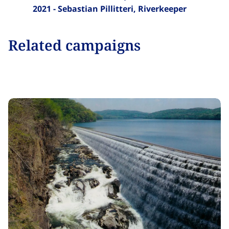
2021 - Sebastian Pillitteri, Riverkeeper​​​​‌ ‍ ​‍​‍‌‍ ‌ ​‍‌‍‍‌‌‍‌ ‌‍‍‌‌‍ ‍​‍​‍​ ‍‍​‍​‍‌ ​ ‌‍​‌‌‍ ‍‌‍‍‌‌ ‌​‌ ‍‌​‍ ‍‌‍‍‌‌‍ ​‍​‍​‍ ​​‍​‍‌‍‍​‌ ​‍‌‍‌‌‌‍‌‍​‍​‍​ ‍‍​‍​‍‌‍‍​‌ ‌​‌ ‌​‌ ​​‌ ​ ​ ‍‍​‍ ​‍ ‌‍​ ‌‍ ‌‌ ​ ​‍ ‍‌‍ ‌‌‍​‌‌‍‍‌‌‍ ‍​‍ ‍​ ​‍​ ​​​ ​‍​ ‌​‌ ​‍‌‍‌‌‌‍‌​‌‍‌‌‌ ​ ‌‍‍‌‌‍‌ ‌‍ ‍​‍ ‍‌ ​‍‌‍‍‌‌ ‌‍‌‍‌‌‌ ​‍‌‍‍ ‌‍‌‌‌‍‌‌‌ ​​‌‍‌‌‌ ​‍​‍ ‍‌‍ ‌ ​‍‌‍‌ ​‍ ‌‍‍‌‌‍ ‍‌ ‌​‌‍‌‌‌‍ ‍‌ ‌​​‍ ‌‍‌‌‌‍‌​‌‍‍‌‌ ‌​​‍ ‌‍ ‌‌‍ ‌‍‌​‌‍‌‌​ ‌‌ ​​‌ ​‍‌‍‌‌‌ ​ ‌‍‌‌‌‍ ‍‌ ‌​‌‍​‌‌ ‌​‌‍‍‌‌‍ ‌‍ ‍​ ‍ ‌‍‍‌‌‍‌​​ ‌​ ‌ ​ ​‌​ ​‌​ ​‌​ ​ ‌‍​‌​ ​​​ ​ ​‍ ‌​ ​‌​ ‌​​ ‌‌‌‍​ ​‍ ‌​ ‌​‌‍​‍​ ‌‌​ ‌ ​‍ ‌‌‍​‍​ ​​​ ‌‍‌‍​ ​‍ ‌​ ​​​ ‌ ​ ‌‌​ ​​​ ‍‌​ ​ ​ ​‍‌‍‌‍​ ​​​ ‍‌​ ​‌‌‍​‌​ ‍ ‌ ‌​‌ ‍‌‌ ​​‌‍‌‌​ ‌‌‍​‌‌ ​‍‌ ‌​‌‍‍‌‌‍​ ‌‍ ​‌‍‌‌​ ‍ ‌ ​​‌‍​‌‌ ‌​‌‍‍​​ ‌‌‍​ ‌‍ ‌‍ ‍‌ ‌​‌‍‌‌‌‍ ‍‌ ‌​​‍‌‌​ ‌‌‌​​‍‌‌ ‌‍‍ ‌‍‌‌‌ ‍‌​‍‌‌​ ​ ‌​‌​​‍‌‌​ ​ ‌​‌​​‍‌‌​ ​‍​ ​‍​ ‌‍‌‍‌‌​ ‌‍‌‍​‍​ ​‍‌‍‌​‌‍‌​‌‍‌​​ ‍‌‌‍​‍​ ​​​ ‌ ​‍‌‌​ ​‍​ ​‍​‍‌‌​ ‌‌‌​‌​​‍ ‍‌‍​ ‌‍‍​‌‍‍‌‌‍ ​‌‍‌​‌ ​‍‌‍‌‌‌‍ ‍​‍‌‌​ ‌‌‌​​‍‌‌ ‌‍‍ ‌‍‌‌‌ ‍‌​‍‌‌​ ​ ‌​‌​​‍‌‌​ ​ ‌​‌​​‍‌‌​ ​‍​ ​‍​ ‌‍‌‍‌‌​ ‌‍‌‍​‍​ ​‍‌‍‌​‌‍‌​‌‍‌​​ ‍‌‌‍​‍​ ​​​ ‌ ​ ​​​‍‌‌​ ​‍​ ​‍​‍‌‌​ ‌‌‌​‌​​‍ ‍‌ ‌​‌‍‌‌‌ ‍​‌ ‌​​ ‌‍​‍‌‍​‌‌ ​ ‌‍‌‌‌‌‌‌‌ ​‍‌‍ ​​ ‌‌‍‍​‌ ‌​‌ ‌​‌ ​​‌ ​ ​‍‌‌​ ​ ‌​​‌​‍‌‌​ ​‍‌​‌‍​‍‌‌​ ​‍‌​‌‍‌‍​ ‌‍ ‌‌ ​ ​‍ ‍‌‍ ‌‌‍​‌‌‍‍‌‌‍ ‍​‍ ‍​ ​‍​ ​​​ ​‍​ ‌​‌ ​‍‌‍‌‌‌‍‌​‌‍‌‌‌ ​ ‌‍‍‌‌‍‌ ‌‍ ‍​‍ ‍‌ ​‍‌‍‍‌‌ ‌‍‌‍‌‌‌ ​‍‌‍‍ ‌‍‌‌‌‍‌‌‌ ​​‌‍‌‌‌ ​‍​‍ ‍‌‍ ‌ ​‍‌‍‌ ​‍‌‍‌‍‍‌‌‍‌​​ ‌​ ‌ ​ ​‌​ ​‌​ ​‌​ ​ ‌‍​‌​ ​​​ ​ ​‍ ‌​ ​‌​ ‌​​ ‌‌‌‍​ ​‍ ‌​ ‌​‌‍​‍​ ‌‌​ ‌ ​‍ ‌‌‍​‍​ ​​​ ‌‍‌‍​ ​‍ ‌​ ​​​ ‌ ​ ‌‌​ ​​​ ‍‌​ ​ ​ ​‍‌‍‌‍​ ​​​ ‍‌​ ​‌‌‍​‌​‍‌‍‌ ‌​‌ ‍‌‌ ​​‌‍‌‌​ ‌‌‍​‌‌ ​‍‌ ‌​‌‍‍‌‌‍​ ‌‍ ​‌‍‌‌​‍‌‍‌ ​​‌‍​‌‌ ‌​‌‍‍​​ ‌‌‍​ ‌‍ ‌‍ ‍‌ ‌​‌‍‌‌‌‍ ‍‌ ‌​​‍‌‌​ ‌‌‌​​‍‌‌ ‌‍‍ ‌‍‌‌‌ ‍‌​‍‌‌​ ​ ‌​‌​​‍‌‌​ ​ ‌​‌​​‍‌‌​ ​‍​ ​‍​ ‌‍‌‍‌‌​ ‌‍‌‍​‍​ ​‍‌‍‌​‌‍‌​‌‍‌​​ ‍‌‌‍​‍​ ​​​ ‌ ​‍‌‌​ ​‍​ ​‍​‍‌‌​ ‌‌‌​‌​​‍ ‍‌‍​ ‌‍‍​‌‍‍‌‌‍ ​‌‍‌​‌ ​‍‌‍‌‌‌‍ ‍​‍‌‌​ ‌‌‌​​‍‌‌ ‌‍‍ ‌‍‌‌‌ ‍‌​‍‌‌​ ​ ‌​‌​​‍‌‌​ ​ ‌​‌​​‍‌‌​ ​‍​ ​‍​ ‌‍‌‍‌‌​ ‌‍‌‍​‍​ ​‍‌‍‌​‌‍‌​‌‍‌​​ ‍‌‌‍​‍​ ​​​ ‌ ​ ​​​‍‌‌​ ​‍​ ​‍​‍‌‌​ ‌‌‌​‌​​‍ ‍‌ ‌​‌‍‌‌‌ ‍​‌ ‌​​‍‌‍‌ ​​‌‍‌‌‌ ​‍‌ ​ ‌ ​​‌‍‌‌‌‍​ ‌ ‌​‌‍‍‌‌ ‌‍‌‍‌‌​ ‌‌ ​​‌ ‌‌‌‍​‍‌‍ ​‌‍‍‌‌ ​ ‌‍‍​‌‍‌‌‌‍‌​​‍​‍‌ ‌
Related campaigns