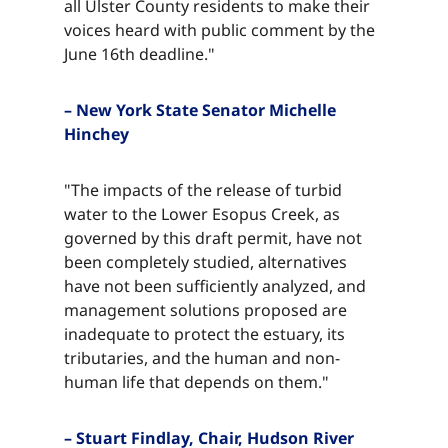
all Ulster County residents to make their
voices heard with public comment by the
June 16th deadline."​​​​‌ ‍ ​‍​‍‌‍ ‌ ​‍‌‍‍‌‌‍‌ ‌‍‍‌‌‍ ‍​‍​‍​ ‍‍​‍​‍‌ ​ ‌‍​‌‌‍ ‍‌‍‍‌‌ ‌​‌ ‍‌​‍ ‍‌‍‍‌‌‍ ​‍​‍​‍ ​​‍​‍‌‍‍​‌ ​‍‌‍‌‌‌‍‌‍​‍​‍​ ‍‍​‍​‍‌‍‍​‌ ‌​‌ ‌​‌ ​​‌ ​ ​ ‍‍​‍ ​‍ ‌‍​ ‌‍ ‌‌ ​ ​‍ ‍‌‍ ‌‌‍​‌‌‍‍‌‌‍ ‍​‍ ‍​ ​‍​ ​​​ ​‍​ ‌​‌ ​‍‌‍‌‌‌‍‌​‌‍‌‌‌ ​ ‌‍‍‌‌‍‌ ‌‍ ‍​‍ ‍‌ ​‍‌‍‍‌‌ ‌‍‌‍‌‌‌ ​‍‌‍‍ ‌‍‌‌‌‍‌‌‌ ​​‌‍‌‌‌ ​‍​‍ ‍‌‍ ‌ ​‍‌‍‌ ​‍ ‌‍‍‌‌‍ ‍‌ ‌​‌‍‌‌‌‍ ‍‌ ‌​​‍ ‌‍‌‌‌‍‌​‌‍‍‌‌ ‌​​‍ ‌‍ ‌‌‍ ‌‍‌​‌‍‌‌​ ‌‌ ​​‌ ​‍‌‍‌‌‌ ​ ‌‍‌‌‌‍ ‍‌ ‌​‌‍​‌‌ ‌​‌‍‍‌‌‍ ‌‍ ‍​ ‍ ‌‍‍‌‌‍‌​​ ‌​ ‌ ​ ​‌​ ​‌​ ​‌​ ​ ‌‍​‌​ ​​​ ​ ​‍ ‌​ ​‌​ ‌​​ ‌‌‌‍​ ​‍ ‌​ ‌​‌‍​‍​ ‌‌​ ‌ ​‍ ‌‌‍​‍​ ​​​ ‌‍‌‍​ ​‍ ‌​ ​​​ ‌ ​ ‌‌​ ​​​ ‍‌​ ​ ​ ​‍‌‍‌‍​ ​​​ ‍‌​ ​‌‌‍​‌​ ‍ ‌ ‌​‌ ‍‌‌ ​​‌‍‌‌​ ‌‌‍​‌‌ ​‍‌ ‌​‌‍‍‌‌‍​ ‌‍ ​‌‍‌‌​ ‍ ‌ ​​‌‍​‌‌ ‌​‌‍‍​​ ‌‌‍​ ‌‍ ‌‍ ‍‌ ‌​‌‍‌‌‌‍ ‍‌ ‌​​‍‌‌​ ‌‌‌​​‍‌‌ ‌‍‍ ‌‍‌‌‌ ‍‌​‍‌‌​ ​ ‌​‌​​‍‌‌​ ​ ‌​‌​​‍‌‌​ ​‍​ ​‍​ ‍​‌‍​‍‌‍‌​​ ‌‍​ ‌‌​ ​ ​ ​‍​ ​‌​ ‍​​ ‌‌​ ​‌‌‍​‍​‍‌‌​ ​‍​ ​‍​‍‌‌​ ‌‌‌​‌​​‍ ‍‌‍​ ‌‍‍​‌‍‍‌‌‍ ​‌‍‌​‌ ​‍‌‍‌‌‌‍ ‍​‍‌‌​ ‌‌‌​​‍‌‌ ‌‍‍ ‌‍‌‌‌ ‍‌​‍‌‌​ ​ ‌​‌​​‍‌‌​ ​ ‌​‌​​‍‌‌​ ​‍​ ​‍​ ‍​‌‍​‍‌‍‌​​ ‌‍​ ‌‌​ ​ ​ ​‍​ ​‌​ ‍​​ ‌‌​ ​‌‌‍​‍​ ​​​‍‌‌​ ​‍​ ​‍​‍‌‌​ ‌‌‌​‌​​‍ ‍‌ ‌​‌‍‌‌‌ ‍​‌ ‌​​ ‌‍​‍‌‍​‌‌ ​ ‌‍‌‌‌‌‌‌‌ ​‍‌‍ ​​ ‌‌‍‍​‌ ‌​‌ ‌​‌ ​​‌ ​ ​‍‌‌​ ​ ‌​​‌​‍‌‌​ ​‍‌​‌‍​‍‌‌​ ​‍‌​‌‍‌‍​ ‌‍ ‌‌ ​ ​‍ ‍‌‍ ‌‌‍​‌‌‍‍‌‌‍ ‍​‍ ‍​ ​‍​ ​​​ ​‍​ ‌​‌ ​‍‌‍‌‌‌‍‌​‌‍‌‌‌ ​ ‌‍‍‌‌‍‌ ‌‍ ‍​‍ ‍‌ ​‍‌‍‍‌‌ ‌‍‌‍‌‌‌ ​‍‌‍‍ ‌‍‌‌‌‍‌‌‌ ​​‌‍‌‌‌ ​‍​‍ ‍‌‍ ‌ ​‍‌‍‌ ​‍‌‍‌‍‍‌‌‍‌​​ ‌​ ‌ ​ ​‌​ ​‌​ ​‌​ ​ ‌‍​‌​ ​​​ ​ ​‍ ‌​ ​‌​ ‌​​ ‌‌‌‍​ ​‍ ‌​ ‌​‌‍​‍​ ‌‌​ ‌ ​‍ ‌‌‍​‍​ ​​​ ‌‍‌‍​ ​‍ ‌​ ​​​ ‌ ​ ‌‌​ ​​​ ‍‌​ ​ ​ ​‍‌‍‌‍​ ​​​ ‍‌​ ​‌‌‍​‌​‍‌‍‌ ‌​‌ ‍‌‌ ​​‌‍‌‌​ ‌‌‍​‌‌ ​‍‌ ‌​‌‍‍‌‌‍​ ‌‍ ​‌‍‌‌​‍‌‍‌ ​​‌‍​‌‌ ‌​‌‍‍​​ ‌‌‍​ ‌‍ ‌‍ ‍‌ ‌​‌‍‌‌‌‍ ‍‌ ‌​​‍‌‌​ ‌‌‌​​‍‌‌ ‌‍‍ ‌‍‌‌‌ ‍‌​‍‌‌​ ​ ‌​‌​​‍‌‌​ ​ ‌​‌​​‍‌‌​ ​‍​ ​‍​ ‍​‌‍​‍‌‍‌​​ ‌‍​ ‌‌​ ​ ​ ​‍​ ​‌​ ‍​​ ‌‌​ ​‌‌‍​‍​‍‌‌​ ​‍​ ​‍​‍‌‌​ ‌‌‌​‌​​‍ ‍‌‍​ ‌‍‍​‌‍‍‌‌‍ ​‌‍‌​‌ ​‍‌‍‌‌‌‍ ‍​‍‌‌​ ‌‌‌​​‍‌‌ ‌‍‍ ‌‍‌‌‌ ‍‌​‍‌‌​ ​ ‌​‌​​‍‌‌​ ​ ‌​‌​​‍‌‌​ ​‍​ ​‍​ ‍​‌‍​‍‌‍‌​​ ‌‍​ ‌‌​ ​ ​ ​‍​ ​‌​ ‍​​ ‌‌​ ​‌‌‍​‍​ ​​​‍‌‌​ ​‍​ ​‍​‍‌‌​ ‌‌‌​‌​​‍ ‍‌ ‌​‌‍‌‌‌ ‍​‌ ‌​​‍‌‍‌ ​​‌‍‌‌‌ ​‍‌ ​ ‌ ​​‌‍‌‌‌‍​ ‌ ‌​‌‍‍‌‌ ‌‍‌‍‌‌​ ‌‌ ​​‌ ‌‌‌‍​‍‌‍ ​‌‍‍‌‌ ​ ‌‍‍​‌‍‌‌‌‍‌​​‍​‍‌ ‌
– New York State Senator Michelle
Hinchey​​​​‌ ‍ ​‍​‍‌‍ ‌ ​‍‌‍‍‌‌‍‌ ‌‍‍‌‌‍ ‍​‍​‍​ ‍‍​‍​‍‌ ​ ‌‍​‌‌‍ ‍‌‍‍‌‌ ‌​‌ ‍‌​‍ ‍‌‍‍‌‌‍ ​‍​‍​‍ ​​‍​‍‌‍‍​‌ ​‍‌‍‌‌‌‍‌‍​‍​‍​ ‍‍​‍​‍‌‍‍​‌ ‌​‌ ‌​‌ ​​‌ ​ ​ ‍‍​‍ ​‍ ‌‍​ ‌‍ ‌‌ ​ ​‍ ‍‌‍ ‌‌‍​‌‌‍‍‌‌‍ ‍​‍ ‍​ ​‍​ ​​​ ​‍​ ‌​‌ ​‍‌‍‌‌‌‍‌​‌‍‌‌‌ ​ ‌‍‍‌‌‍‌ ‌‍ ‍​‍ ‍‌ ​‍‌‍‍‌‌ ‌‍‌‍‌‌‌ ​‍‌‍‍ ‌‍‌‌‌‍‌‌‌ ​​‌‍‌‌‌ ​‍​‍ ‍‌‍ ‌ ​‍‌‍‌ ​‍ ‌‍‍‌‌‍ ‍‌ ‌​‌‍‌‌‌‍ ‍‌ ‌​​‍ ‌‍‌‌‌‍‌​‌‍‍‌‌ ‌​​‍ ‌‍ ‌‌‍ ‌‍‌​‌‍‌‌​ ‌‌ ​​‌ ​‍‌‍‌‌‌ ​ ‌‍‌‌‌‍ ‍‌ ‌​‌‍​‌‌ ‌​‌‍‍‌‌‍ ‌‍ ‍​ ‍ ‌‍‍‌‌‍‌​​ ‌​ ‌ ​ ​‌​ ​‌​ ​‌​ ​ ‌‍​‌​ ​​​ ​ ​‍ ‌​ ​‌​ ‌​​ ‌‌‌‍​ ​‍ ‌​ ‌​‌‍​‍​ ‌‌​ ‌ ​‍ ‌‌‍​‍​ ​​​ ‌‍‌‍​ ​‍ ‌​ ​​​ ‌ ​ ‌‌​ ​​​ ‍‌​ ​ ​ ​‍‌‍‌‍​ ​​​ ‍‌​ ​‌‌‍​‌​ ‍ ‌ ‌​‌ ‍‌‌ ​​‌‍‌‌​ ‌‌‍​‌‌ ​‍‌ ‌​‌‍‍‌‌‍​ ‌‍ ​‌‍‌‌​ ‍ ‌ ​​‌‍​‌‌ ‌​‌‍‍​​ ‌‌‍​ ‌‍ ‌‍ ‍‌ ‌​‌‍‌‌‌‍ ‍‌ ‌​​‍‌‌​ ‌‌‌​​‍‌‌ ‌‍‍ ‌‍‌‌‌ ‍‌​‍‌‌​ ​ ‌​‌​​‍‌‌​ ​ ‌​‌​​‍‌‌​ ​‍​ ​‍‌‍​‍​ ‍‌‌‍​‌​ ‌‍‌‍‌‌​ ‌ ​ ​​‌‍​‍​ ‌ ​ ‌ ​ ‌ ​ ‍‌​‍‌‌​ ​‍​ ​‍​‍‌‌​ ‌‌‌​‌​​‍ ‍‌‍​ ‌‍‍​‌‍‍‌‌‍ ​‌‍‌​‌ ​‍‌‍‌‌‌‍ ‍​‍‌‌​ ‌‌‌​​‍‌‌ ‌‍‍ ‌‍‌‌‌ ‍‌​‍‌‌​ ​ ‌​‌​​‍‌‌​ ​ ‌​‌​​‍‌‌​ ​‍​ ​‍‌‍​‍​ ‍‌‌‍​‌​ ‌‍‌‍‌‌​ ‌ ​ ​​‌‍​‍​ ‌ ​ ‌ ​ ‌ ​ ‍‌​ ​​​‍‌‌​ ​‍​ ​‍​‍‌‌​ ‌‌‌​‌​​‍ ‍‌ ‌​‌‍‌‌‌ ‍​‌ ‌​​ ‌‍​‍‌‍​‌‌ ​ ‌‍‌‌‌‌‌‌‌ ​‍‌‍ ​​ ‌‌‍‍​‌ ‌​‌ ‌​‌ ​​‌ ​ ​‍‌‌​ ​ ‌​​‌​‍‌‌​ ​‍‌​‌‍​‍‌‌​ ​‍‌​‌‍‌‍​ ‌‍ ‌‌ ​ ​‍ ‍‌‍ ‌‌‍​‌‌‍‍‌‌‍ ‍​‍ ‍​ ​‍​ ​​​ ​‍​ ‌​‌ ​‍‌‍‌‌‌‍‌​‌‍‌‌‌ ​ ‌‍‍‌‌‍‌ ‌‍ ‍​‍ ‍‌ ​‍‌‍‍‌‌ ‌‍‌‍‌‌‌ ​‍‌‍‍ ‌‍‌‌‌‍‌‌‌ ​​‌‍‌‌‌ ​‍​‍ ‍‌‍ ‌ ​‍‌‍‌ ​‍‌‍‌‍‍‌‌‍‌​​ ‌​ ‌ ​ ​‌​ ​‌​ ​‌​ ​ ‌‍​‌​ ​​​ ​ ​‍ ‌​ ​‌​ ‌​​ ‌‌‌‍​ ​‍ ‌​ ‌​‌‍​‍​ ‌‌​ ‌ ​‍ ‌‌‍​‍​ ​​​ ‌‍‌‍​ ​‍ ‌​ ​​​ ‌ ​ ‌‌​ ​​​ ‍‌​ ​ ​ ​‍‌‍‌‍​ ​​​ ‍‌​ ​‌‌‍​‌​‍‌‍‌ ‌​‌ ‍‌‌ ​​‌‍‌‌​ ‌‌‍​‌‌ ​‍‌ ‌​‌‍‍‌‌‍​ ‌‍ ​‌‍‌‌​‍‌‍‌ ​​‌‍​‌‌ ‌​‌‍‍​​ ‌‌‍​ ‌‍ ‌‍ ‍‌ ‌​‌‍‌‌‌‍ ‍‌ ‌​​‍‌‌​ ‌‌‌​​‍‌‌ ‌‍‍ ‌‍‌‌‌ ‍‌​‍‌‌​ ​ ‌​‌​​‍‌‌​ ​ ‌​‌​​‍‌‌​ ​‍​ ​‍‌‍​‍​ ‍‌‌‍​‌​ ‌‍‌‍‌‌​ ‌ ​ ​​‌‍​‍​ ‌ ​ ‌ ​ ‌ ​ ‍‌​‍‌‌​ ​‍​ ​‍​‍‌‌​ ‌‌‌​‌​​‍ ‍‌‍​ ‌‍‍​‌‍‍‌‌‍ ​‌‍‌​‌ ​‍‌‍‌‌‌‍ ‍​‍‌‌​ ‌‌‌​​‍‌‌ ‌‍‍ ‌‍‌‌‌ ‍‌​‍‌‌​ ​ ‌​‌​​‍‌‌​ ​ ‌​‌​​‍‌‌​ ​‍​ ​‍‌‍​‍​ ‍‌‌‍​‌​ ‌‍‌‍‌‌​ ‌ ​ ​​‌‍​‍​ ‌ ​ ‌ ​ ‌ ​ ‍‌​ ​​​‍‌‌​ ​‍​ ​‍​‍‌‌​ ‌‌‌​‌​​‍ ‍‌ ‌​‌‍‌‌‌ ‍​‌ ‌​​‍‌‍‌ ​​‌‍‌‌‌ ​‍‌ ​ ‌ ​​‌‍‌‌‌‍​ ‌ ‌​‌‍‍‌‌ ‌‍‌‍‌‌​ ‌‌ ​​‌ ‌‌‌‍​‍‌‍ ​‌‍‍‌‌ ​ ‌‍‍​‌‍‌‌‌‍‌​​‍​‍‌ ‌
"The impacts of the release of turbid
water to the Lower Esopus Creek, as
governed by this draft permit, have not
been completely studied, alternatives
have not been sufficiently analyzed, and
management solutions proposed are
inadequate to protect the estuary, its
tributaries, and the human and non-
human life that depends on them."​​​​‌ ‍ ​‍​‍‌‍ ‌ ​‍‌‍‍‌‌‍‌ ‌‍‍‌‌‍ ‍​‍​‍​ ‍‍​‍​‍‌ ​ ‌‍​‌‌‍ ‍‌‍‍‌‌ ‌​‌ ‍‌​‍ ‍‌‍‍‌‌‍ ​‍​‍​‍ ​​‍​‍‌‍‍​‌ ​‍‌‍‌‌‌‍‌‍​‍​‍​ ‍‍​‍​‍‌‍‍​‌ ‌​‌ ‌​‌ ​​‌ ​ ​ ‍‍​‍ ​‍ ‌‍​ ‌‍ ‌‌ ​ ​‍ ‍‌‍ ‌‌‍​‌‌‍‍‌‌‍ ‍​‍ ‍​ ​‍​ ​​​ ​‍​ ‌​‌ ​‍‌‍‌‌‌‍‌​‌‍‌‌‌ ​ ‌‍‍‌‌‍‌ ‌‍ ‍​‍ ‍‌ ​‍‌‍‍‌‌ ‌‍‌‍‌‌‌ ​‍‌‍‍ ‌‍‌‌‌‍‌‌‌ ​​‌‍‌‌‌ ​‍​‍ ‍‌‍ ‌ ​‍‌‍‌ ​‍ ‌‍‍‌‌‍ ‍‌ ‌​‌‍‌‌‌‍ ‍‌ ‌​​‍ ‌‍‌‌‌‍‌​‌‍‍‌‌ ‌​​‍ ‌‍ ‌‌‍ ‌‍‌​‌‍‌‌​ ‌‌ ​​‌ ​‍‌‍‌‌‌ ​ ‌‍‌‌‌‍ ‍‌ ‌​‌‍​‌‌ ‌​‌‍‍‌‌‍ ‌‍ ‍​ ‍ ‌‍‍‌‌‍‌​​ ‌​ ‌ ​ ​‌​ ​‌​ ​‌​ ​ ‌‍​‌​ ​​​ ​ ​‍ ‌​ ​‌​ ‌​​ ‌‌‌‍​ ​‍ ‌​ ‌​‌‍​‍​ ‌‌​ ‌ ​‍ ‌‌‍​‍​ ​​​ ‌‍‌‍​ ​‍ ‌​ ​​​ ‌ ​ ‌‌​ ​​​ ‍‌​ ​ ​ ​‍‌‍‌‍​ ​​​ ‍‌​ ​‌‌‍​‌​ ‍ ‌ ‌​‌ ‍‌‌ ​​‌‍‌‌​ ‌‌‍​‌‌ ​‍‌ ‌​‌‍‍‌‌‍​ ‌‍ ​‌‍‌‌​ ‍ ‌ ​​‌‍​‌‌ ‌​‌‍‍​​ ‌‌‍​ ‌‍ ‌‍ ‍‌ ‌​‌‍‌‌‌‍ ‍‌ ‌​​‍‌‌​ ‌‌‌​​‍‌‌ ‌‍‍ ‌‍‌‌‌ ‍‌​‍‌‌​ ​ ‌​‌​​‍‌‌​ ​ ‌​‌​​‍‌‌​ ​‍​ ​‍‌‍​ ​ ​‌​ ​‌​ ​‌‌‍​‌​ ​‍‌‍​ ​ ‌ ‌‍‌‍​ ‌​‌‍​‌​ ​​​‍‌‌​ ​‍​ ​‍​‍‌‌​ ‌‌‌​‌​​‍ ‍‌‍​ ‌‍‍​‌‍‍‌‌‍ ​‌‍‌​‌ ​‍‌‍‌‌‌‍ ‍​‍‌‌​ ‌‌‌​​‍‌‌ ‌‍‍ ‌‍‌‌‌ ‍‌​‍‌‌​ ​ ‌​‌​​‍‌‌​ ​ ‌​‌​​‍‌‌​ ​‍​ ​‍‌‍​ ​ ​‌​ ​‌​ ​‌‌‍​‌​ ​‍‌‍​ ​ ‌ ‌‍‌‍​ ‌​‌‍​‌​ ​​​ ​​​‍‌‌​ ​‍​ ​‍​‍‌‌​ ‌‌‌​‌​​‍ ‍‌ ‌​‌‍‌‌‌ ‍​‌ ‌​​ ‌‍​‍‌‍​‌‌ ​ ‌‍‌‌‌‌‌‌‌ ​‍‌‍ ​​ ‌‌‍‍​‌ ‌​‌ ‌​‌ ​​‌ ​ ​‍‌‌​ ​ ‌​​‌​‍‌‌​ ​‍‌​‌‍​‍‌‌​ ​‍‌​‌‍‌‍​ ‌‍ ‌‌ ​ ​‍ ‍‌‍ ‌‌‍​‌‌‍‍‌‌‍ ‍​‍ ‍​ ​‍​ ​​​ ​‍​ ‌​‌ ​‍‌‍‌‌‌‍‌​‌‍‌‌‌ ​ ‌‍‍‌‌‍‌ ‌‍ ‍​‍ ‍‌ ​‍‌‍‍‌‌ ‌‍‌‍‌‌‌ ​‍‌‍‍ ‌‍‌‌‌‍‌‌‌ ​​‌‍‌‌‌ ​‍​‍ ‍‌‍ ‌ ​‍‌‍‌ ​‍‌‍‌‍‍‌‌‍‌​​ ‌​ ‌ ​ ​‌​ ​‌​ ​‌​ ​ ‌‍​‌​ ​​​ ​ ​‍ ‌​ ​‌​ ‌​​ ‌‌‌‍​ ​‍ ‌​ ‌​‌‍​‍​ ‌‌​ ‌ ​‍ ‌‌‍​‍​ ​​​ ‌‍‌‍​ ​‍ ‌​ ​​​ ‌ ​ ‌‌​ ​​​ ‍‌​ ​ ​ ​‍‌‍‌‍​ ​​​ ‍‌​ ​‌‌‍​‌​‍‌‍‌ ‌​‌ ‍‌‌ ​​‌‍‌‌​ ‌‌‍​‌‌ ​‍‌ ‌​‌‍‍‌‌‍​ ‌‍ ​‌‍‌‌​‍‌‍‌ ​​‌‍​‌‌ ‌​‌‍‍​​ ‌‌‍​ ‌‍ ‌‍ ‍‌ ‌​‌‍‌‌‌‍ ‍‌ ‌​​‍‌‌​ ‌‌‌​​‍‌‌ ‌‍‍ ‌‍‌‌‌ ‍‌​‍‌‌​ ​ ‌​‌​​‍‌‌​ ​ ‌​‌​​‍‌‌​ ​‍​ ​‍‌‍​ ​ ​‌​ ​‌​ ​‌‌‍​‌​ ​‍‌‍​ ​ ‌ ‌‍‌‍​ ‌​‌‍​‌​ ​​​‍‌‌​ ​‍​ ​‍​‍‌‌​ ‌‌‌​‌​​‍ ‍‌‍​ ‌‍‍​‌‍‍‌‌‍ ​‌‍‌​‌ ​‍‌‍‌‌‌‍ ‍​‍‌‌​ ‌‌‌​​‍‌‌ ‌‍‍ ‌‍‌‌‌ ‍‌​‍‌‌​ ​ ‌​‌​​‍‌‌​ ​ ‌​‌​​‍‌‌​ ​‍​ ​‍‌‍​ ​ ​‌​ ​‌​ ​‌‌‍​‌​ ​‍‌‍​ ​ ‌ ‌‍‌‍​ ‌​‌‍​‌​ ​​​ ​​​‍‌‌​ ​‍​ ​‍​‍‌‌​ ‌‌‌​‌​​‍ ‍‌ ‌​‌‍‌‌‌ ‍​‌ ‌​​‍‌‍‌ ​​‌‍‌‌‌ ​‍‌ ​ ‌ ​​‌‍‌‌‌‍​ ‌ ‌​‌‍‍‌‌ ‌‍‌‍‌‌​ ‌‌ ​​‌ ‌‌‌‍​‍‌‍ ​‌‍‍‌‌ ​ ‌‍‍​‌‍‌‌‌‍‌​​‍​‍‌ ‌
– Stuart Findlay, Chair, Hudson River