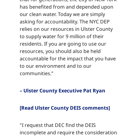
has benefited from and depended upon
our clean water. Today we are simply
asking for accountability. The NYC DEP
relies on our resources in Ulster County
to supply water for 9 million of their
residents. If you are going to use our
resources, you should also be held
accountable for the impact that you have
to our environment and to our
communities.”​​​​‌ ‍ ​‍​‍‌‍ ‌ ​‍‌‍‍‌‌‍‌ ‌‍‍‌‌‍ ‍​‍​‍​ ‍‍​‍​‍‌ ​ ‌‍​‌‌‍ ‍‌‍‍‌‌ ‌​‌ ‍‌​‍ ‍‌‍‍‌‌‍ ​‍​‍​‍ ​​‍​‍‌‍‍​‌ ​‍‌‍‌‌‌‍‌‍​‍​‍​ ‍‍​‍​‍‌‍‍​‌ ‌​‌ ‌​‌ ​​‌ ​ ​ ‍‍​‍ ​‍ ‌‍​ ‌‍ ‌‌ ​ ​‍ ‍‌‍ ‌‌‍​‌‌‍‍‌‌‍ ‍​‍ ‍​ ​‍​ ​​​ ​‍​ ‌​‌ ​‍‌‍‌‌‌‍‌​‌‍‌‌‌ ​ ‌‍‍‌‌‍‌ ‌‍ ‍​‍ ‍‌ ​‍‌‍‍‌‌ ‌‍‌‍‌‌‌ ​‍‌‍‍ ‌‍‌‌‌‍‌‌‌ ​​‌‍‌‌‌ ​‍​‍ ‍‌‍ ‌ ​‍‌‍‌ ​‍ ‌‍‍‌‌‍ ‍‌ ‌​‌‍‌‌‌‍ ‍‌ ‌​​‍ ‌‍‌‌‌‍‌​‌‍‍‌‌ ‌​​‍ ‌‍ ‌‌‍ ‌‍‌​‌‍‌‌​ ‌‌ ​​‌ ​‍‌‍‌‌‌ ​ ‌‍‌‌‌‍ ‍‌ ‌​‌‍​‌‌ ‌​‌‍‍‌‌‍ ‌‍ ‍​ ‍ ‌‍‍‌‌‍‌​​ ‌​ ‌ ​ ​‌​ ​‌​ ​‌​ ​ ‌‍​‌​ ​​​ ​ ​‍ ‌​ ​‌​ ‌​​ ‌‌‌‍​ ​‍ ‌​ ‌​‌‍​‍​ ‌‌​ ‌ ​‍ ‌‌‍​‍​ ​​​ ‌‍‌‍​ ​‍ ‌​ ​​​ ‌ ​ ‌‌​ ​​​ ‍‌​ ​ ​ ​‍‌‍‌‍​ ​​​ ‍‌​ ​‌‌‍​‌​ ‍ ‌ ‌​‌ ‍‌‌ ​​‌‍‌‌​ ‌‌‍​‌‌ ​‍‌ ‌​‌‍‍‌‌‍​ ‌‍ ​‌‍‌‌​ ‍ ‌ ​​‌‍​‌‌ ‌​‌‍‍​​ ‌‌‍​ ‌‍ ‌‍ ‍‌ ‌​‌‍‌‌‌‍ ‍‌ ‌​​‍‌‌​ ‌‌‌​​‍‌‌ ‌‍‍ ‌‍‌‌‌ ‍‌​‍‌‌​ ​ ‌​‌​​‍‌‌​ ​ ‌​‌​​‍‌‌​ ​‍​ ​‍​ ​‌​ ​‍​ ​ ​ ‌ ‌‍‌‍‌‍​‍​ ​‍‌‍​‍‌‍‌​​ ‌‍​ ​​​ ‌​​‍‌‌​ ​‍​ ​‍​‍‌‌​ ‌‌‌​‌​​‍ ‍‌‍​ ‌‍‍​‌‍‍‌‌‍ ​‌‍‌​‌ ​‍‌‍‌‌‌‍ ‍​‍‌‌​ ‌‌‌​​‍‌‌ ‌‍‍ ‌‍‌‌‌ ‍‌​‍‌‌​ ​ ‌​‌​​‍‌‌​ ​ ‌​‌​​‍‌‌​ ​‍​ ​‍​ ​‌​ ​‍​ ​ ​ ‌ ‌‍‌‍‌‍​‍​ ​‍‌‍​‍‌‍‌​​ ‌‍​ ​​​ ‌​​ ​​​‍‌‌​ ​‍​ ​‍​‍‌‌​ ‌‌‌​‌​​‍ ‍‌ ‌​‌‍‌‌‌ ‍​‌ ‌​​ ‌‍​‍‌‍​‌‌ ​ ‌‍‌‌‌‌‌‌‌ ​‍‌‍ ​​ ‌‌‍‍​‌ ‌​‌ ‌​‌ ​​‌ ​ ​‍‌‌​ ​ ‌​​‌​‍‌‌​ ​‍‌​‌‍​‍‌‌​ ​‍‌​‌‍‌‍​ ‌‍ ‌‌ ​ ​‍ ‍‌‍ ‌‌‍​‌‌‍‍‌‌‍ ‍​‍ ‍​ ​‍​ ​​​ ​‍​ ‌​‌ ​‍‌‍‌‌‌‍‌​‌‍‌‌‌ ​ ‌‍‍‌‌‍‌ ‌‍ ‍​‍ ‍‌ ​‍‌‍‍‌‌ ‌‍‌‍‌‌‌ ​‍‌‍‍ ‌‍‌‌‌‍‌‌‌ ​​‌‍‌‌‌ ​‍​‍ ‍‌‍ ‌ ​‍‌‍‌ ​‍‌‍‌‍‍‌‌‍‌​​ ‌​ ‌ ​ ​‌​ ​‌​ ​‌​ ​ ‌‍​‌​ ​​​ ​ ​‍ ‌​ ​‌​ ‌​​ ‌‌‌‍​ ​‍ ‌​ ‌​‌‍​‍​ ‌‌​ ‌ ​‍ ‌‌‍​‍​ ​​​ ‌‍‌‍​ ​‍ ‌​ ​​​ ‌ ​ ‌‌​ ​​​ ‍‌​ ​ ​ ​‍‌‍‌‍​ ​​​ ‍‌​ ​‌‌‍​‌​‍‌‍‌ ‌​‌ ‍‌‌ ​​‌‍‌‌​ ‌‌‍​‌‌ ​‍‌ ‌​‌‍‍‌‌‍​ ‌‍ ​‌‍‌‌​‍‌‍‌ ​​‌‍​‌‌ ‌​‌‍‍​​ ‌‌‍​ ‌‍ ‌‍ ‍‌ ‌​‌‍‌‌‌‍ ‍‌ ‌​​‍‌‌​ ‌‌‌​​‍‌‌ ‌‍‍ ‌‍‌‌‌ ‍‌​‍‌‌​ ​ ‌​‌​​‍‌‌​ ​ ‌​‌​​‍‌‌​ ​‍​ ​‍​ ​‌​ ​‍​ ​ ​ ‌ ‌‍‌‍‌‍​‍​ ​‍‌‍​‍‌‍‌​​ ‌‍​ ​​​ ‌​​‍‌‌​ ​‍​ ​‍​‍‌‌​ ‌‌‌​‌​​‍ ‍‌‍​ ‌‍‍​‌‍‍‌‌‍ ​‌‍‌​‌ ​‍‌‍‌‌‌‍ ‍​‍‌‌​ ‌‌‌​​‍‌‌ ‌‍‍ ‌‍‌‌‌ ‍‌​‍‌‌​ ​ ‌​‌​​‍‌‌​ ​ ‌​‌​​‍‌‌​ ​‍​ ​‍​ ​‌​ ​‍​ ​ ​ ‌ ‌‍‌‍‌‍​‍​ ​‍‌‍​‍‌‍‌​​ ‌‍​ ​​​ ‌​​ ​​​‍‌‌​ ​‍​ ​‍​‍‌‌​ ‌‌‌​‌​​‍ ‍‌ ‌​‌‍‌‌‌ ‍​‌ ‌​​‍‌‍‌ ​​‌‍‌‌‌ ​‍‌ ​ ‌ ​​‌‍‌‌‌‍​ ‌ ‌​‌‍‍‌‌ ‌‍‌‍‌‌​ ‌‌ ​​‌ ‌‌‌‍​‍‌‍ ​‌‍‍‌‌ ​ ‌‍‍​‌‍‌‌‌‍‌​​‍​‍‌ ‌
– Ulster County Executive Pat Ryan​​​​‌ ‍ ​‍​‍‌‍ ‌ ​‍‌‍‍‌‌‍‌ ‌‍‍‌‌‍ ‍​‍​‍​ ‍‍​‍​‍‌ ​ ‌‍​‌‌‍ ‍‌‍‍‌‌ ‌​‌ ‍‌​‍ ‍‌‍‍‌‌‍ ​‍​‍​‍ ​​‍​‍‌‍‍​‌ ​‍‌‍‌‌‌‍‌‍​‍​‍​ ‍‍​‍​‍‌‍‍​‌ ‌​‌ ‌​‌ ​​‌ ​ ​ ‍‍​‍ ​‍ ‌‍​ ‌‍ ‌‌ ​ ​‍ ‍‌‍ ‌‌‍​‌‌‍‍‌‌‍ ‍​‍ ‍​ ​‍​ ​​​ ​‍​ ‌​‌ ​‍‌‍‌‌‌‍‌​‌‍‌‌‌ ​ ‌‍‍‌‌‍‌ ‌‍ ‍​‍ ‍‌ ​‍‌‍‍‌‌ ‌‍‌‍‌‌‌ ​‍‌‍‍ ‌‍‌‌‌‍‌‌‌ ​​‌‍‌‌‌ ​‍​‍ ‍‌‍ ‌ ​‍‌‍‌ ​‍ ‌‍‍‌‌‍ ‍‌ ‌​‌‍‌‌‌‍ ‍‌ ‌​​‍ ‌‍‌‌‌‍‌​‌‍‍‌‌ ‌​​‍ ‌‍ ‌‌‍ ‌‍‌​‌‍‌‌​ ‌‌ ​​‌ ​‍‌‍‌‌‌ ​ ‌‍‌‌‌‍ ‍‌ ‌​‌‍​‌‌ ‌​‌‍‍‌‌‍ ‌‍ ‍​ ‍ ‌‍‍‌‌‍‌​​ ‌​ ‌ ​ ​‌​ ​‌​ ​‌​ ​ ‌‍​‌​ ​​​ ​ ​‍ ‌​ ​‌​ ‌​​ ‌‌‌‍​ ​‍ ‌​ ‌​‌‍​‍​ ‌‌​ ‌ ​‍ ‌‌‍​‍​ ​​​ ‌‍‌‍​ ​‍ ‌​ ​​​ ‌ ​ ‌‌​ ​​​ ‍‌​ ​ ​ ​‍‌‍‌‍​ ​​​ ‍‌​ ​‌‌‍​‌​ ‍ ‌ ‌​‌ ‍‌‌ ​​‌‍‌‌​ ‌‌‍​‌‌ ​‍‌ ‌​‌‍‍‌‌‍​ ‌‍ ​‌‍‌‌​ ‍ ‌ ​​‌‍​‌‌ ‌​‌‍‍​​ ‌‌‍​ ‌‍ ‌‍ ‍‌ ‌​‌‍‌‌‌‍ ‍‌ ‌​​‍‌‌​ ‌‌‌​​‍‌‌ ‌‍‍ ‌‍‌‌‌ ‍‌​‍‌‌​ ​ ‌​‌​​‍‌‌​ ​ ‌​‌​​‍‌‌​ ​‍​ ​‍​ ​‍​ ‌​‌‍‌​​ ‌‌‌‍​ ‌‍​ ‌‍‌‍​ ‌‌​ ‌ ‌‍​‌‌‍‌​​ ‍​​‍‌‌​ ​‍​ ​‍​‍‌‌​ ‌‌‌​‌​​‍ ‍‌‍​ ‌‍‍​‌‍‍‌‌‍ ​‌‍‌​‌ ​‍‌‍‌‌‌‍ ‍​‍‌‌​ ‌‌‌​​‍‌‌ ‌‍‍ ‌‍‌‌‌ ‍‌​‍‌‌​ ​ ‌​‌​​‍‌‌​ ​ ‌​‌​​‍‌‌​ ​‍​ ​‍​ ​‍​ ‌​‌‍‌​​ ‌‌‌‍​ ‌‍​ ‌‍‌‍​ ‌‌​ ‌ ‌‍​‌‌‍‌​​ ‍​​ ​​​‍‌‌​ ​‍​ ​‍​‍‌‌​ ‌‌‌​‌​​‍ ‍‌ ‌​‌‍‌‌‌ ‍​‌ ‌​​ ‌‍​‍‌‍​‌‌ ​ ‌‍‌‌‌‌‌‌‌ ​‍‌‍ ​​ ‌‌‍‍​‌ ‌​‌ ‌​‌ ​​‌ ​ ​‍‌‌​ ​ ‌​​‌​‍‌‌​ ​‍‌​‌‍​‍‌‌​ ​‍‌​‌‍‌‍​ ‌‍ ‌‌ ​ ​‍ ‍‌‍ ‌‌‍​‌‌‍‍‌‌‍ ‍​‍ ‍​ ​‍​ ​​​ ​‍​ ‌​‌ ​‍‌‍‌‌‌‍‌​‌‍‌‌‌ ​ ‌‍‍‌‌‍‌ ‌‍ ‍​‍ ‍‌ ​‍‌‍‍‌‌ ‌‍‌‍‌‌‌ ​‍‌‍‍ ‌‍‌‌‌‍‌‌‌ ​​‌‍‌‌‌ ​‍​‍ ‍‌‍ ‌ ​‍‌‍‌ ​‍‌‍‌‍‍‌‌‍‌​​ ‌​ ‌ ​ ​‌​ ​‌​ ​‌​ ​ ‌‍​‌​ ​​​ ​ ​‍ ‌​ ​‌​ ‌​​ ‌‌‌‍​ ​‍ ‌​ ‌​‌‍​‍​ ‌‌​ ‌ ​‍ ‌‌‍​‍​ ​​​ ‌‍‌‍​ ​‍ ‌​ ​​​ ‌ ​ ‌‌​ ​​​ ‍‌​ ​ ​ ​‍‌‍‌‍​ ​​​ ‍‌​ ​‌‌‍​‌​‍‌‍‌ ‌​‌ ‍‌‌ ​​‌‍‌‌​ ‌‌‍​‌‌ ​‍‌ ‌​‌‍‍‌‌‍​ ‌‍ ​‌‍‌‌​‍‌‍‌ ​​‌‍​‌‌ ‌​‌‍‍​​ ‌‌‍​ ‌‍ ‌‍ ‍‌ ‌​‌‍‌‌‌‍ ‍‌ ‌​​‍‌‌​ ‌‌‌​​‍‌‌ ‌‍‍ ‌‍‌‌‌ ‍‌​‍‌‌​ ​ ‌​‌​​‍‌‌​ ​ ‌​‌​​‍‌‌​ ​‍​ ​‍​ ​‍​ ‌​‌‍‌​​ ‌‌‌‍​ ‌‍​ ‌‍‌‍​ ‌‌​ ‌ ‌‍​‌‌‍‌​​ ‍​​‍‌‌​ ​‍​ ​‍​‍‌‌​ ‌‌‌​‌​​‍ ‍‌‍​ ‌‍‍​‌‍‍‌‌‍ ​‌‍‌​‌ ​‍‌‍‌‌‌‍ ‍​‍‌‌​ ‌‌‌​​‍‌‌ ‌‍‍ ‌‍‌‌‌ ‍‌​‍‌‌​ ​ ‌​‌​​‍‌‌​ ​ ‌​‌​​‍‌‌​ ​‍​ ​‍​ ​‍​ ‌​‌‍‌​​ ‌‌‌‍​ ‌‍​ ‌‍‌‍​ ‌‌​ ‌ ‌‍​‌‌‍‌​​ ‍​​ ​​​‍‌‌​ ​‍​ ​‍​‍‌‌​ ‌‌‌​‌​​‍ ‍‌ ‌​‌‍‌‌‌ ‍​‌ ‌​​‍‌‍‌ ​​‌‍‌‌‌ ​‍‌ ​ ‌ ​​‌‍‌‌‌‍​ ‌ ‌​‌‍‍‌‌ ‌‍‌‍‌‌​ ‌‌ ​​‌ ‌‌‌‍​‍‌‍ ​‌‍‍‌‌ ​ ‌‍‍​‌‍‌‌‌‍‌​​‍​‍‌ ‌
[Read Ulster County DEIS comments]​​​​‌ ‍ ​‍​‍‌‍ ‌ ​‍‌‍‍‌‌‍‌ ‌‍‍‌‌‍ ‍​‍​‍​ ‍‍​‍​‍‌ ​ ‌‍​‌‌‍ ‍‌‍‍‌‌ ‌​‌ ‍‌​‍ ‍‌‍‍‌‌‍ ​‍​‍​‍ ​​‍​‍‌‍‍​‌ ​‍‌‍‌‌‌‍‌‍​‍​‍​ ‍‍​‍​‍‌‍‍​‌ ‌​‌ ‌​‌ ​​‌ ​ ​ ‍‍​‍ ​‍ ‌‍​ ‌‍ ‌‌ ​ ​‍ ‍‌‍ ‌‌‍​‌‌‍‍‌‌‍ ‍​‍ ‍​ ​‍​ ​​​ ​‍​ ‌​‌ ​‍‌‍‌‌‌‍‌​‌‍‌‌‌ ​ ‌‍‍‌‌‍‌ ‌‍ ‍​‍ ‍‌ ​‍‌‍‍‌‌ ‌‍‌‍‌‌‌ ​‍‌‍‍ ‌‍‌‌‌‍‌‌‌ ​​‌‍‌‌‌ ​‍​‍ ‍‌‍ ‌ ​‍‌‍‌ ​‍ ‌‍‍‌‌‍ ‍‌ ‌​‌‍‌‌‌‍ ‍‌ ‌​​‍ ‌‍‌‌‌‍‌​‌‍‍‌‌ ‌​​‍ ‌‍ ‌‌‍ ‌‍‌​‌‍‌‌​ ‌‌ ​​‌ ​‍‌‍‌‌‌ ​ ‌‍‌‌‌‍ ‍‌ ‌​‌‍​‌‌ ‌​‌‍‍‌‌‍ ‌‍ ‍​ ‍ ‌‍‍‌‌‍‌​​ ‌​ ‌ ​ ​‌​ ​‌​ ​‌​ ​ ‌‍​‌​ ​​​ ​ ​‍ ‌​ ​‌​ ‌​​ ‌‌‌‍​ ​‍ ‌​ ‌​‌‍​‍​ ‌‌​ ‌ ​‍ ‌‌‍​‍​ ​​​ ‌‍‌‍​ ​‍ ‌​ ​​​ ‌ ​ ‌‌​ ​​​ ‍‌​ ​ ​ ​‍‌‍‌‍​ ​​​ ‍‌​ ​‌‌‍​‌​ ‍ ‌ ‌​‌ ‍‌‌ ​​‌‍‌‌​ ‌‌‍​‌‌ ​‍‌ ‌​‌‍‍‌‌‍​ ‌‍ ​‌‍‌‌​ ‍ ‌ ​​‌‍​‌‌ ‌​‌‍‍​​ ‌‌‍​ ‌‍ ‌‍ ‍‌ ‌​‌‍‌‌‌‍ ‍‌ ‌​​‍‌‌​ ‌‌‌​​‍‌‌ ‌‍‍ ‌‍‌‌‌ ‍‌​‍‌‌​ ​ ‌​‌​​‍‌‌​ ​ ‌​‌​​‍‌‌​ ​‍​ ​‍‌‍​‍‌‍​ ‌‍​‌​ ​‌‌‍‌​‌‍​‌​ ​‌​ ​ ​ ​‌‌‍‌‍​ ​ ​ ‍​​‍‌‌​ ​‍​ ​‍​‍‌‌​ ‌‌‌​‌​​‍ ‍‌‍​ ‌‍‍​‌‍‍‌‌‍ ​‌‍‌​‌ ​‍‌‍‌‌‌‍ ‍​‍‌‌​ ‌‌‌​​‍‌‌ ‌‍‍ ‌‍‌‌‌ ‍‌​‍‌‌​ ​ ‌​‌​​‍‌‌​ ​ ‌​‌​​‍‌‌​ ​‍​ ​‍‌‍​‍‌‍​ ‌‍​‌​ ​‌‌‍‌​‌‍​‌​ ​‌​ ​ ​ ​‌‌‍‌‍​ ​ ​ ‍​​ ​​​‍‌‌​ ​‍​ ​‍​‍‌‌​ ‌‌‌​‌​​‍ ‍‌ ‌​‌‍‌‌‌ ‍​‌ ‌​​ ‌‍​‍‌‍​‌‌ ​ ‌‍‌‌‌‌‌‌‌ ​‍‌‍ ​​ ‌‌‍‍​‌ ‌​‌ ‌​‌ ​​‌ ​ ​‍‌‌​ ​ ‌​​‌​‍‌‌​ ​‍‌​‌‍​‍‌‌​ ​‍‌​‌‍‌‍​ ‌‍ ‌‌ ​ ​‍ ‍‌‍ ‌‌‍​‌‌‍‍‌‌‍ ‍​‍ ‍​ ​‍​ ​​​ ​‍​ ‌​‌ ​‍‌‍‌‌‌‍‌​‌‍‌‌‌ ​ ‌‍‍‌‌‍‌ ‌‍ ‍​‍ ‍‌ ​‍‌‍‍‌‌ ‌‍‌‍‌‌‌ ​‍‌‍‍ ‌‍‌‌‌‍‌‌‌ ​​‌‍‌‌‌ ​‍​‍ ‍‌‍ ‌ ​‍‌‍‌ ​‍‌‍‌‍‍‌‌‍‌​​ ‌​ ‌ ​ ​‌​ ​‌​ ​‌​ ​ ‌‍​‌​ ​​​ ​ ​‍ ‌​ ​‌​ ‌​​ ‌‌‌‍​ ​‍ ‌​ ‌​‌‍​‍​ ‌‌​ ‌ ​‍ ‌‌‍​‍​ ​​​ ‌‍‌‍​ ​‍ ‌​ ​​​ ‌ ​ ‌‌​ ​​​ ‍‌​ ​ ​ ​‍‌‍‌‍​ ​​​ ‍‌​ ​‌‌‍​‌​‍‌‍‌ ‌​‌ ‍‌‌ ​​‌‍‌‌​ ‌‌‍​‌‌ ​‍‌ ‌​‌‍‍‌‌‍​ ‌‍ ​‌‍‌‌​‍‌‍‌ ​​‌‍​‌‌ ‌​‌‍‍​​ ‌‌‍​ ‌‍ ‌‍ ‍‌ ‌​‌‍‌‌‌‍ ‍‌ ‌​​‍‌‌​ ‌‌‌​​‍‌‌ ‌‍‍ ‌‍‌‌‌ ‍‌​‍‌‌​ ​ ‌​‌​​‍‌‌​ ​ ‌​‌​​‍‌‌​ ​‍​ ​‍‌‍​‍‌‍​ ‌‍​‌​ ​‌‌‍‌​‌‍​‌​ ​‌​ ​ ​ ​‌‌‍‌‍​ ​ ​ ‍​​‍‌‌​ ​‍​ ​‍​‍‌‌​ ‌‌‌​‌​​‍ ‍‌‍​ ‌‍‍​‌‍‍‌‌‍ ​‌‍‌​‌ ​‍‌‍‌‌‌‍ ‍​‍‌‌​ ‌‌‌​​‍‌‌ ‌‍‍ ‌‍‌‌‌ ‍‌​‍‌‌​ ​ ‌​‌​​‍‌‌​ ​ ‌​‌​​‍‌‌​ ​‍​ ​‍‌‍​‍‌‍​ ‌‍​‌​ ​‌‌‍‌​‌‍​‌​ ​‌​ ​ ​ ​‌‌‍‌‍​ ​ ​ ‍​​ ​​​‍‌‌​ ​‍​ ​‍​‍‌‌​ ‌‌‌​‌​​‍ ‍‌ ‌​‌‍‌‌‌ ‍​‌ ‌​​‍‌‍‌ ​​‌‍‌‌‌ ​‍‌ ​ ‌ ​​‌‍‌‌‌‍​ ‌ ‌​‌‍‍‌‌ ‌‍‌‍‌‌​ ‌‌ ​​‌ ‌‌‌‍​‍‌‍ ​‌‍‍‌‌ ​ ‌‍‍​‌‍‌‌‌‍‌​​‍​‍‌ ‌
"I request that DEC find the DEIS
incomplete and require the consideration