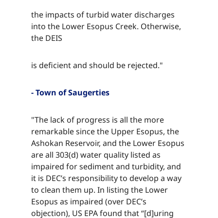
the impacts of turbid water discharges
into the Lower Esopus Creek. Otherwise,
the DEIS​​​​‌ ‍ ​‍​‍‌‍ ‌ ​‍‌‍‍‌‌‍‌ ‌‍‍‌‌‍ ‍​‍​‍​ ‍‍​‍​‍‌ ​ ‌‍​‌‌‍ ‍‌‍‍‌‌ ‌​‌ ‍‌​‍ ‍‌‍‍‌‌‍ ​‍​‍​‍ ​​‍​‍‌‍‍​‌ ​‍‌‍‌‌‌‍‌‍​‍​‍​ ‍‍​‍​‍‌‍‍​‌ ‌​‌ ‌​‌ ​​‌ ​ ​ ‍‍​‍ ​‍ ‌‍​ ‌‍ ‌‌ ​ ​‍ ‍‌‍ ‌‌‍​‌‌‍‍‌‌‍ ‍​‍ ‍​ ​‍​ ​​​ ​‍​ ‌​‌ ​‍‌‍‌‌‌‍‌​‌‍‌‌‌ ​ ‌‍‍‌‌‍‌ ‌‍ ‍​‍ ‍‌ ​‍‌‍‍‌‌ ‌‍‌‍‌‌‌ ​‍‌‍‍ ‌‍‌‌‌‍‌‌‌ ​​‌‍‌‌‌ ​‍​‍ ‍‌‍ ‌ ​‍‌‍‌ ​‍ ‌‍‍‌‌‍ ‍‌ ‌​‌‍‌‌‌‍ ‍‌ ‌​​‍ ‌‍‌‌‌‍‌​‌‍‍‌‌ ‌​​‍ ‌‍ ‌‌‍ ‌‍‌​‌‍‌‌​ ‌‌ ​​‌ ​‍‌‍‌‌‌ ​ ‌‍‌‌‌‍ ‍‌ ‌​‌‍​‌‌ ‌​‌‍‍‌‌‍ ‌‍ ‍​ ‍ ‌‍‍‌‌‍‌​​ ‌​ ‌ ​ ​‌​ ​‌​ ​‌​ ​ ‌‍​‌​ ​​​ ​ ​‍ ‌​ ​‌​ ‌​​ ‌‌‌‍​ ​‍ ‌​ ‌​‌‍​‍​ ‌‌​ ‌ ​‍ ‌‌‍​‍​ ​​​ ‌‍‌‍​ ​‍ ‌​ ​​​ ‌ ​ ‌‌​ ​​​ ‍‌​ ​ ​ ​‍‌‍‌‍​ ​​​ ‍‌​ ​‌‌‍​‌​ ‍ ‌ ‌​‌ ‍‌‌ ​​‌‍‌‌​ ‌‌‍​‌‌ ​‍‌ ‌​‌‍‍‌‌‍​ ‌‍ ​‌‍‌‌​ ‍ ‌ ​​‌‍​‌‌ ‌​‌‍‍​​ ‌‌‍​ ‌‍ ‌‍ ‍‌ ‌​‌‍‌‌‌‍ ‍‌ ‌​​‍‌‌​ ‌‌‌​​‍‌‌ ‌‍‍ ‌‍‌‌‌ ‍‌​‍‌‌​ ​ ‌​‌​​‍‌‌​ ​ ‌​‌​​‍‌‌​ ​‍​ ​‍‌‍​‍‌‍‌‌​ ​‍​ ‌‌​ ​‍​ ‍​‌‍​‍​ ​ ​ ​‍​ ​‌‌‍​‌​ ​​​‍‌‌​ ​‍​ ​‍​‍‌‌​ ‌‌‌​‌​​‍ ‍‌‍​ ‌‍‍​‌‍‍‌‌‍ ​‌‍‌​‌ ​‍‌‍‌‌‌‍ ‍​‍‌‌​ ‌‌‌​​‍‌‌ ‌‍‍ ‌‍‌‌‌ ‍‌​‍‌‌​ ​ ‌​‌​​‍‌‌​ ​ ‌​‌​​‍‌‌​ ​‍​ ​‍‌‍​‍‌‍‌‌​ ​‍​ ‌‌​ ​‍​ ‍​‌‍​‍​ ​ ​ ​‍​ ​‌‌‍​‌​ ​​​ ​​​‍‌‌​ ​‍​ ​‍​‍‌‌​ ‌‌‌​‌​​‍ ‍‌ ‌​‌‍‌‌‌ ‍​‌ ‌​​ ‌‍​‍‌‍​‌‌ ​ ‌‍‌‌‌‌‌‌‌ ​‍‌‍ ​​ ‌‌‍‍​‌ ‌​‌ ‌​‌ ​​‌ ​ ​‍‌‌​ ​ ‌​​‌​‍‌‌​ ​‍‌​‌‍​‍‌‌​ ​‍‌​‌‍‌‍​ ‌‍ ‌‌ ​ ​‍ ‍‌‍ ‌‌‍​‌‌‍‍‌‌‍ ‍​‍ ‍​ ​‍​ ​​​ ​‍​ ‌​‌ ​‍‌‍‌‌‌‍‌​‌‍‌‌‌ ​ ‌‍‍‌‌‍‌ ‌‍ ‍​‍ ‍‌ ​‍‌‍‍‌‌ ‌‍‌‍‌‌‌ ​‍‌‍‍ ‌‍‌‌‌‍‌‌‌ ​​‌‍‌‌‌ ​‍​‍ ‍‌‍ ‌ ​‍‌‍‌ ​‍‌‍‌‍‍‌‌‍‌​​ ‌​ ‌ ​ ​‌​ ​‌​ ​‌​ ​ ‌‍​‌​ ​​​ ​ ​‍ ‌​ ​‌​ ‌​​ ‌‌‌‍​ ​‍ ‌​ ‌​‌‍​‍​ ‌‌​ ‌ ​‍ ‌‌‍​‍​ ​​​ ‌‍‌‍​ ​‍ ‌​ ​​​ ‌ ​ ‌‌​ ​​​ ‍‌​ ​ ​ ​‍‌‍‌‍​ ​​​ ‍‌​ ​‌‌‍​‌​‍‌‍‌ ‌​‌ ‍‌‌ ​​‌‍‌‌​ ‌‌‍​‌‌ ​‍‌ ‌​‌‍‍‌‌‍​ ‌‍ ​‌‍‌‌​‍‌‍‌ ​​‌‍​‌‌ ‌​‌‍‍​​ ‌‌‍​ ‌‍ ‌‍ ‍‌ ‌​‌‍‌‌‌‍ ‍‌ ‌​​‍‌‌​ ‌‌‌​​‍‌‌ ‌‍‍ ‌‍‌‌‌ ‍‌​‍‌‌​ ​ ‌​‌​​‍‌‌​ ​ ‌​‌​​‍‌‌​ ​‍​ ​‍‌‍​‍‌‍‌‌​ ​‍​ ‌‌​ ​‍​ ‍​‌‍​‍​ ​ ​ ​‍​ ​‌‌‍​‌​ ​​​‍‌‌​ ​‍​ ​‍​‍‌‌​ ‌‌‌​‌​​‍ ‍‌‍​ ‌‍‍​‌‍‍‌‌‍ ​‌‍‌​‌ ​‍‌‍‌‌‌‍ ‍​‍‌‌​ ‌‌‌​​‍‌‌ ‌‍‍ ‌‍‌‌‌ ‍‌​‍‌‌​ ​ ‌​‌​​‍‌‌​ ​ ‌​‌​​‍‌‌​ ​‍​ ​‍‌‍​‍‌‍‌‌​ ​‍​ ‌‌​ ​‍​ ‍​‌‍​‍​ ​ ​ ​‍​ ​‌‌‍​‌​ ​​​ ​​​‍‌‌​ ​‍​ ​‍​‍‌‌​ ‌‌‌​‌​​‍ ‍‌ ‌​‌‍‌‌‌ ‍​‌ ‌​​‍‌‍‌ ​​‌‍‌‌‌ ​‍‌ ​ ‌ ​​‌‍‌‌‌‍​ ‌ ‌​‌‍‍‌‌ ‌‍‌‍‌‌​ ‌‌ ​​‌ ‌‌‌‍​‍‌‍ ​‌‍‍‌‌ ​ ‌‍‍​‌‍‌‌‌‍‌​​‍​‍‌ ‌
is deficient and should be rejected."​​​​‌ ‍ ​‍​‍‌‍ ‌ ​‍‌‍‍‌‌‍‌ ‌‍‍‌‌‍ ‍​‍​‍​ ‍‍​‍​‍‌ ​ ‌‍​‌‌‍ ‍‌‍‍‌‌ ‌​‌ ‍‌​‍ ‍‌‍‍‌‌‍ ​‍​‍​‍ ​​‍​‍‌‍‍​‌ ​‍‌‍‌‌‌‍‌‍​‍​‍​ ‍‍​‍​‍‌‍‍​‌ ‌​‌ ‌​‌ ​​‌ ​ ​ ‍‍​‍ ​‍ ‌‍​ ‌‍ ‌‌ ​ ​‍ ‍‌‍ ‌‌‍​‌‌‍‍‌‌‍ ‍​‍ ‍​ ​‍​ ​​​ ​‍​ ‌​‌ ​‍‌‍‌‌‌‍‌​‌‍‌‌‌ ​ ‌‍‍‌‌‍‌ ‌‍ ‍​‍ ‍‌ ​‍‌‍‍‌‌ ‌‍‌‍‌‌‌ ​‍‌‍‍ ‌‍‌‌‌‍‌‌‌ ​​‌‍‌‌‌ ​‍​‍ ‍‌‍ ‌ ​‍‌‍‌ ​‍ ‌‍‍‌‌‍ ‍‌ ‌​‌‍‌‌‌‍ ‍‌ ‌​​‍ ‌‍‌‌‌‍‌​‌‍‍‌‌ ‌​​‍ ‌‍ ‌‌‍ ‌‍‌​‌‍‌‌​ ‌‌ ​​‌ ​‍‌‍‌‌‌ ​ ‌‍‌‌‌‍ ‍‌ ‌​‌‍​‌‌ ‌​‌‍‍‌‌‍ ‌‍ ‍​ ‍ ‌‍‍‌‌‍‌​​ ‌​ ‌ ​ ​‌​ ​‌​ ​‌​ ​ ‌‍​‌​ ​​​ ​ ​‍ ‌​ ​‌​ ‌​​ ‌‌‌‍​ ​‍ ‌​ ‌​‌‍​‍​ ‌‌​ ‌ ​‍ ‌‌‍​‍​ ​​​ ‌‍‌‍​ ​‍ ‌​ ​​​ ‌ ​ ‌‌​ ​​​ ‍‌​ ​ ​ ​‍‌‍‌‍​ ​​​ ‍‌​ ​‌‌‍​‌​ ‍ ‌ ‌​‌ ‍‌‌ ​​‌‍‌‌​ ‌‌‍​‌‌ ​‍‌ ‌​‌‍‍‌‌‍​ ‌‍ ​‌‍‌‌​ ‍ ‌ ​​‌‍​‌‌ ‌​‌‍‍​​ ‌‌‍​ ‌‍ ‌‍ ‍‌ ‌​‌‍‌‌‌‍ ‍‌ ‌​​‍‌‌​ ‌‌‌​​‍‌‌ ‌‍‍ ‌‍‌‌‌ ‍‌​‍‌‌​ ​ ‌​‌​​‍‌‌​ ​ ‌​‌​​‍‌‌​ ​‍​ ​‍​ ‌​​ ​ ​ ‍‌​ ‌‍​ ‌‍​ ‍​​ ‍‌​ ‌​‌‍‌‍‌‍​‍​ ‍​​ ‌​​‍‌‌​ ​‍​ ​‍​‍‌‌​ ‌‌‌​‌​​‍ ‍‌‍​ ‌‍‍​‌‍‍‌‌‍ ​‌‍‌​‌ ​‍‌‍‌‌‌‍ ‍​‍‌‌​ ‌‌‌​​‍‌‌ ‌‍‍ ‌‍‌‌‌ ‍‌​‍‌‌​ ​ ‌​‌​​‍‌‌​ ​ ‌​‌​​‍‌‌​ ​‍​ ​‍​ ‌​​ ​ ​ ‍‌​ ‌‍​ ‌‍​ ‍​​ ‍‌​ ‌​‌‍‌‍‌‍​‍​ ‍​​ ‌​​ ​​​‍‌‌​ ​‍​ ​‍​‍‌‌​ ‌‌‌​‌​​‍ ‍‌ ‌​‌‍‌‌‌ ‍​‌ ‌​​ ‌‍​‍‌‍​‌‌ ​ ‌‍‌‌‌‌‌‌‌ ​‍‌‍ ​​ ‌‌‍‍​‌ ‌​‌ ‌​‌ ​​‌ ​ ​‍‌‌​ ​ ‌​​‌​‍‌‌​ ​‍‌​‌‍​‍‌‌​ ​‍‌​‌‍‌‍​ ‌‍ ‌‌ ​ ​‍ ‍‌‍ ‌‌‍​‌‌‍‍‌‌‍ ‍​‍ ‍​ ​‍​ ​​​ ​‍​ ‌​‌ ​‍‌‍‌‌‌‍‌​‌‍‌‌‌ ​ ‌‍‍‌‌‍‌ ‌‍ ‍​‍ ‍‌ ​‍‌‍‍‌‌ ‌‍‌‍‌‌‌ ​‍‌‍‍ ‌‍‌‌‌‍‌‌‌ ​​‌‍‌‌‌ ​‍​‍ ‍‌‍ ‌ ​‍‌‍‌ ​‍‌‍‌‍‍‌‌‍‌​​ ‌​ ‌ ​ ​‌​ ​‌​ ​‌​ ​ ‌‍​‌​ ​​​ ​ ​‍ ‌​ ​‌​ ‌​​ ‌‌‌‍​ ​‍ ‌​ ‌​‌‍​‍​ ‌‌​ ‌ ​‍ ‌‌‍​‍​ ​​​ ‌‍‌‍​ ​‍ ‌​ ​​​ ‌ ​ ‌‌​ ​​​ ‍‌​ ​ ​ ​‍‌‍‌‍​ ​​​ ‍‌​ ​‌‌‍​‌​‍‌‍‌ ‌​‌ ‍‌‌ ​​‌‍‌‌​ ‌‌‍​‌‌ ​‍‌ ‌​‌‍‍‌‌‍​ ‌‍ ​‌‍‌‌​‍‌‍‌ ​​‌‍​‌‌ ‌​‌‍‍​​ ‌‌‍​ ‌‍ ‌‍ ‍‌ ‌​‌‍‌‌‌‍ ‍‌ ‌​​‍‌‌​ ‌‌‌​​‍‌‌ ‌‍‍ ‌‍‌‌‌ ‍‌​‍‌‌​ ​ ‌​‌​​‍‌‌​ ​ ‌​‌​​‍‌‌​ ​‍​ ​‍​ ‌​​ ​ ​ ‍‌​ ‌‍​ ‌‍​ ‍​​ ‍‌​ ‌​‌‍‌‍‌‍​‍​ ‍​​ ‌​​‍‌‌​ ​‍​ ​‍​‍‌‌​ ‌‌‌​‌​​‍ ‍‌‍​ ‌‍‍​‌‍‍‌‌‍ ​‌‍‌​‌ ​‍‌‍‌‌‌‍ ‍​‍‌‌​ ‌‌‌​​‍‌‌ ‌‍‍ ‌‍‌‌‌ ‍‌​‍‌‌​ ​ ‌​‌​​‍‌‌​ ​ ‌​‌​​‍‌‌​ ​‍​ ​‍​ ‌​​ ​ ​ ‍‌​ ‌‍​ ‌‍​ ‍​​ ‍‌​ ‌​‌‍‌‍‌‍​‍​ ‍​​ ‌​​ ​​​‍‌‌​ ​‍​ ​‍​‍‌‌​ ‌‌‌​‌​​‍ ‍‌ ‌​‌‍‌‌‌ ‍​‌ ‌​​‍‌‍‌ ​​‌‍‌‌‌ ​‍‌ ​ ‌ ​​‌‍‌‌‌‍​ ‌ ‌​‌‍‍‌‌ ‌‍‌‍‌‌​ ‌‌ ​​‌ ‌‌‌‍​‍‌‍ ​‌‍‍‌‌ ​ ‌‍‍​‌‍‌‌‌‍‌​​‍​‍‌ ‌
- Town of Saugerties​​​​‌ ‍ ​‍​‍‌‍ ‌ ​‍‌‍‍‌‌‍‌ ‌‍‍‌‌‍ ‍​‍​‍​ ‍‍​‍​‍‌ ​ ‌‍​‌‌‍ ‍‌‍‍‌‌ ‌​‌ ‍‌​‍ ‍‌‍‍‌‌‍ ​‍​‍​‍ ​​‍​‍‌‍‍​‌ ​‍‌‍‌‌‌‍‌‍​‍​‍​ ‍‍​‍​‍‌‍‍​‌ ‌​‌ ‌​‌ ​​‌ ​ ​ ‍‍​‍ ​‍ ‌‍​ ‌‍ ‌‌ ​ ​‍ ‍‌‍ ‌‌‍​‌‌‍‍‌‌‍ ‍​‍ ‍​ ​‍​ ​​​ ​‍​ ‌​‌ ​‍‌‍‌‌‌‍‌​‌‍‌‌‌ ​ ‌‍‍‌‌‍‌ ‌‍ ‍​‍ ‍‌ ​‍‌‍‍‌‌ ‌‍‌‍‌‌‌ ​‍‌‍‍ ‌‍‌‌‌‍‌‌‌ ​​‌‍‌‌‌ ​‍​‍ ‍‌‍ ‌ ​‍‌‍‌ ​‍ ‌‍‍‌‌‍ ‍‌ ‌​‌‍‌‌‌‍ ‍‌ ‌​​‍ ‌‍‌‌‌‍‌​‌‍‍‌‌ ‌​​‍ ‌‍ ‌‌‍ ‌‍‌​‌‍‌‌​ ‌‌ ​​‌ ​‍‌‍‌‌‌ ​ ‌‍‌‌‌‍ ‍‌ ‌​‌‍​‌‌ ‌​‌‍‍‌‌‍ ‌‍ ‍​ ‍ ‌‍‍‌‌‍‌​​ ‌​ ‌ ​ ​‌​ ​‌​ ​‌​ ​ ‌‍​‌​ ​​​ ​ ​‍ ‌​ ​‌​ ‌​​ ‌‌‌‍​ ​‍ ‌​ ‌​‌‍​‍​ ‌‌​ ‌ ​‍ ‌‌‍​‍​ ​​​ ‌‍‌‍​ ​‍ ‌​ ​​​ ‌ ​ ‌‌​ ​​​ ‍‌​ ​ ​ ​‍‌‍‌‍​ ​​​ ‍‌​ ​‌‌‍​‌​ ‍ ‌ ‌​‌ ‍‌‌ ​​‌‍‌‌​ ‌‌‍​‌‌ ​‍‌ ‌​‌‍‍‌‌‍​ ‌‍ ​‌‍‌‌​ ‍ ‌ ​​‌‍​‌‌ ‌​‌‍‍​​ ‌‌‍​ ‌‍ ‌‍ ‍‌ ‌​‌‍‌‌‌‍ ‍‌ ‌​​‍‌‌​ ‌‌‌​​‍‌‌ ‌‍‍ ‌‍‌‌‌ ‍‌​‍‌‌​ ​ ‌​‌​​‍‌‌​ ​ ‌​‌​​‍‌‌​ ​‍​ ​‍‌‍​‍​ ​ ​ ‌‍​ ‌​​ ​‍​ ​‍‌‍‌‍‌‍‌‌​ ‌‍‌‍‌​​ ‍​​ ‌ ​‍‌‌​ ​‍​ ​‍​‍‌‌​ ‌‌‌​‌​​‍ ‍‌‍​ ‌‍‍​‌‍‍‌‌‍ ​‌‍‌​‌ ​‍‌‍‌‌‌‍ ‍​‍‌‌​ ‌‌‌​​‍‌‌ ‌‍‍ ‌‍‌‌‌ ‍‌​‍‌‌​ ​ ‌​‌​​‍‌‌​ ​ ‌​‌​​‍‌‌​ ​‍​ ​‍‌‍​‍​ ​ ​ ‌‍​ ‌​​ ​‍​ ​‍‌‍‌‍‌‍‌‌​ ‌‍‌‍‌​​ ‍​​ ‌ ​ ​​​‍‌‌​ ​‍​ ​‍​‍‌‌​ ‌‌‌​‌​​‍ ‍‌ ‌​‌‍‌‌‌ ‍​‌ ‌​​ ‌‍​‍‌‍​‌‌ ​ ‌‍‌‌‌‌‌‌‌ ​‍‌‍ ​​ ‌‌‍‍​‌ ‌​‌ ‌​‌ ​​‌ ​ ​‍‌‌​ ​ ‌​​‌​‍‌‌​ ​‍‌​‌‍​‍‌‌​ ​‍‌​‌‍‌‍​ ‌‍ ‌‌ ​ ​‍ ‍‌‍ ‌‌‍​‌‌‍‍‌‌‍ ‍​‍ ‍​ ​‍​ ​​​ ​‍​ ‌​‌ ​‍‌‍‌‌‌‍‌​‌‍‌‌‌ ​ ‌‍‍‌‌‍‌ ‌‍ ‍​‍ ‍‌ ​‍‌‍‍‌‌ ‌‍‌‍‌‌‌ ​‍‌‍‍ ‌‍‌‌‌‍‌‌‌ ​​‌‍‌‌‌ ​‍​‍ ‍‌‍ ‌ ​‍‌‍‌ ​‍‌‍‌‍‍‌‌‍‌​​ ‌​ ‌ ​ ​‌​ ​‌​ ​‌​ ​ ‌‍​‌​ ​​​ ​ ​‍ ‌​ ​‌​ ‌​​ ‌‌‌‍​ ​‍ ‌​ ‌​‌‍​‍​ ‌‌​ ‌ ​‍ ‌‌‍​‍​ ​​​ ‌‍‌‍​ ​‍ ‌​ ​​​ ‌ ​ ‌‌​ ​​​ ‍‌​ ​ ​ ​‍‌‍‌‍​ ​​​ ‍‌​ ​‌‌‍​‌​‍‌‍‌ ‌​‌ ‍‌‌ ​​‌‍‌‌​ ‌‌‍​‌‌ ​‍‌ ‌​‌‍‍‌‌‍​ ‌‍ ​‌‍‌‌​‍‌‍‌ ​​‌‍​‌‌ ‌​‌‍‍​​ ‌‌‍​ ‌‍ ‌‍ ‍‌ ‌​‌‍‌‌‌‍ ‍‌ ‌​​‍‌‌​ ‌‌‌​​‍‌‌ ‌‍‍ ‌‍‌‌‌ ‍‌​‍‌‌​ ​ ‌​‌​​‍‌‌​ ​ ‌​‌​​‍‌‌​ ​‍​ ​‍‌‍​‍​ ​ ​ ‌‍​ ‌​​ ​‍​ ​‍‌‍‌‍‌‍‌‌​ ‌‍‌‍‌​​ ‍​​ ‌ ​‍‌‌​ ​‍​ ​‍​‍‌‌​ ‌‌‌​‌​​‍ ‍‌‍​ ‌‍‍​‌‍‍‌‌‍ ​‌‍‌​‌ ​‍‌‍‌‌‌‍ ‍​‍‌‌​ ‌‌‌​​‍‌‌ ‌‍‍ ‌‍‌‌‌ ‍‌​‍‌‌​ ​ ‌​‌​​‍‌‌​ ​ ‌​‌​​‍‌‌​ ​‍​ ​‍‌‍​‍​ ​ ​ ‌‍​ ‌​​ ​‍​ ​‍‌‍‌‍‌‍‌‌​ ‌‍‌‍‌​​ ‍​​ ‌ ​ ​​​‍‌‌​ ​‍​ ​‍​‍‌‌​ ‌‌‌​‌​​‍ ‍‌ ‌​‌‍‌‌‌ ‍​‌ ‌​​‍‌‍‌ ​​‌‍‌‌‌ ​‍‌ ​ ‌ ​​‌‍‌‌‌‍​ ‌ ‌​‌‍‍‌‌ ‌‍‌‍‌‌​ ‌‌ ​​‌ ‌‌‌‍​‍‌‍ ​‌‍‍‌‌ ​ ‌‍‍​‌‍‌‌‌‍‌​​‍​‍‌ ‌
"The lack of progress is all the more
remarkable since the Upper Esopus, the
Ashokan Reservoir, and the Lower Esopus
are all 303(d) water quality listed as
impaired for sediment and turbidity, and
it is DEC’s responsibility to develop a way
to clean them up. In listing the Lower
Esopus as impaired (over DEC’s
objection), US EPA found that “[d]uring