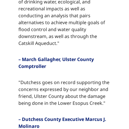
of drinking water, ecological, and
recreational impacts as well as
conducting an analysis that pairs
alternatives to achieve multiple goals of
flood control and water quality
downstream, as well as through the
Catskill Aqueduct."​​​​‌ ‍ ​‍​‍‌‍ ‌ ​‍‌‍‍‌‌‍‌ ‌‍‍‌‌‍ ‍​‍​‍​ ‍‍​‍​‍‌ ​ ‌‍​‌‌‍ ‍‌‍‍‌‌ ‌​‌ ‍‌​‍ ‍‌‍‍‌‌‍ ​‍​‍​‍ ​​‍​‍‌‍‍​‌ ​‍‌‍‌‌‌‍‌‍​‍​‍​ ‍‍​‍​‍‌‍‍​‌ ‌​‌ ‌​‌ ​​‌ ​ ​ ‍‍​‍ ​‍ ‌‍​ ‌‍ ‌‌ ​ ​‍ ‍‌‍ ‌‌‍​‌‌‍‍‌‌‍ ‍​‍ ‍​ ​‍​ ​​​ ​‍​ ‌​‌ ​‍‌‍‌‌‌‍‌​‌‍‌‌‌ ​ ‌‍‍‌‌‍‌ ‌‍ ‍​‍ ‍‌ ​‍‌‍‍‌‌ ‌‍‌‍‌‌‌ ​‍‌‍‍ ‌‍‌‌‌‍‌‌‌ ​​‌‍‌‌‌ ​‍​‍ ‍‌‍ ‌ ​‍‌‍‌ ​‍ ‌‍‍‌‌‍ ‍‌ ‌​‌‍‌‌‌‍ ‍‌ ‌​​‍ ‌‍‌‌‌‍‌​‌‍‍‌‌ ‌​​‍ ‌‍ ‌‌‍ ‌‍‌​‌‍‌‌​ ‌‌ ​​‌ ​‍‌‍‌‌‌ ​ ‌‍‌‌‌‍ ‍‌ ‌​‌‍​‌‌ ‌​‌‍‍‌‌‍ ‌‍ ‍​ ‍ ‌‍‍‌‌‍‌​​ ‌​ ‌ ​ ​‌​ ​‌​ ​‌​ ​ ‌‍​‌​ ​​​ ​ ​‍ ‌​ ​‌​ ‌​​ ‌‌‌‍​ ​‍ ‌​ ‌​‌‍​‍​ ‌‌​ ‌ ​‍ ‌‌‍​‍​ ​​​ ‌‍‌‍​ ​‍ ‌​ ​​​ ‌ ​ ‌‌​ ​​​ ‍‌​ ​ ​ ​‍‌‍‌‍​ ​​​ ‍‌​ ​‌‌‍​‌​ ‍ ‌ ‌​‌ ‍‌‌ ​​‌‍‌‌​ ‌‌‍​‌‌ ​‍‌ ‌​‌‍‍‌‌‍​ ‌‍ ​‌‍‌‌​ ‍ ‌ ​​‌‍​‌‌ ‌​‌‍‍​​ ‌‌‍​ ‌‍ ‌‍ ‍‌ ‌​‌‍‌‌‌‍ ‍‌ ‌​​‍‌‌​ ‌‌‌​​‍‌‌ ‌‍‍ ‌‍‌‌‌ ‍‌​‍‌‌​ ​ ‌​‌​​‍‌‌​ ​ ‌​‌​​‍‌‌​ ​‍​ ​‍​ ‌ ​ ‍‌​ ​‍​ ‌‍‌‍‌‌​ ‌‌​ ​ ‌‍​ ‌‍​ ​ ‌ ​ ‌‌​ ​ ​‍‌‌​ ​‍​ ​‍​‍‌‌​ ‌‌‌​‌​​‍ ‍‌‍​ ‌‍‍​‌‍‍‌‌‍ ​‌‍‌​‌ ​‍‌‍‌‌‌‍ ‍​‍‌‌​ ‌‌‌​​‍‌‌ ‌‍‍ ‌‍‌‌‌ ‍‌​‍‌‌​ ​ ‌​‌​​‍‌‌​ ​ ‌​‌​​‍‌‌​ ​‍​ ​‍​ ‌ ​ ‍‌​ ​‍​ ‌‍‌‍‌‌​ ‌‌​ ​ ‌‍​ ‌‍​ ​ ‌ ​ ‌‌​ ​ ​ ​​​‍‌‌​ ​‍​ ​‍​‍‌‌​ ‌‌‌​‌​​‍ ‍‌ ‌​‌‍‌‌‌ ‍​‌ ‌​​ ‌‍​‍‌‍​‌‌ ​ ‌‍‌‌‌‌‌‌‌ ​‍‌‍ ​​ ‌‌‍‍​‌ ‌​‌ ‌​‌ ​​‌ ​ ​‍‌‌​ ​ ‌​​‌​‍‌‌​ ​‍‌​‌‍​‍‌‌​ ​‍‌​‌‍‌‍​ ‌‍ ‌‌ ​ ​‍ ‍‌‍ ‌‌‍​‌‌‍‍‌‌‍ ‍​‍ ‍​ ​‍​ ​​​ ​‍​ ‌​‌ ​‍‌‍‌‌‌‍‌​‌‍‌‌‌ ​ ‌‍‍‌‌‍‌ ‌‍ ‍​‍ ‍‌ ​‍‌‍‍‌‌ ‌‍‌‍‌‌‌ ​‍‌‍‍ ‌‍‌‌‌‍‌‌‌ ​​‌‍‌‌‌ ​‍​‍ ‍‌‍ ‌ ​‍‌‍‌ ​‍‌‍‌‍‍‌‌‍‌​​ ‌​ ‌ ​ ​‌​ ​‌​ ​‌​ ​ ‌‍​‌​ ​​​ ​ ​‍ ‌​ ​‌​ ‌​​ ‌‌‌‍​ ​‍ ‌​ ‌​‌‍​‍​ ‌‌​ ‌ ​‍ ‌‌‍​‍​ ​​​ ‌‍‌‍​ ​‍ ‌​ ​​​ ‌ ​ ‌‌​ ​​​ ‍‌​ ​ ​ ​‍‌‍‌‍​ ​​​ ‍‌​ ​‌‌‍​‌​‍‌‍‌ ‌​‌ ‍‌‌ ​​‌‍‌‌​ ‌‌‍​‌‌ ​‍‌ ‌​‌‍‍‌‌‍​ ‌‍ ​‌‍‌‌​‍‌‍‌ ​​‌‍​‌‌ ‌​‌‍‍​​ ‌‌‍​ ‌‍ ‌‍ ‍‌ ‌​‌‍‌‌‌‍ ‍‌ ‌​​‍‌‌​ ‌‌‌​​‍‌‌ ‌‍‍ ‌‍‌‌‌ ‍‌​‍‌‌​ ​ ‌​‌​​‍‌‌​ ​ ‌​‌​​‍‌‌​ ​‍​ ​‍​ ‌ ​ ‍‌​ ​‍​ ‌‍‌‍‌‌​ ‌‌​ ​ ‌‍​ ‌‍​ ​ ‌ ​ ‌‌​ ​ ​‍‌‌​ ​‍​ ​‍​‍‌‌​ ‌‌‌​‌​​‍ ‍‌‍​ ‌‍‍​‌‍‍‌‌‍ ​‌‍‌​‌ ​‍‌‍‌‌‌‍ ‍​‍‌‌​ ‌‌‌​​‍‌‌ ‌‍‍ ‌‍‌‌‌ ‍‌​‍‌‌​ ​ ‌​‌​​‍‌‌​ ​ ‌​‌​​‍‌‌​ ​‍​ ​‍​ ‌ ​ ‍‌​ ​‍​ ‌‍‌‍‌‌​ ‌‌​ ​ ‌‍​ ‌‍​ ​ ‌ ​ ‌‌​ ​ ​ ​​​‍‌‌​ ​‍​ ​‍​‍‌‌​ ‌‌‌​‌​​‍ ‍‌ ‌​‌‍‌‌‌ ‍​‌ ‌​​‍‌‍‌ ​​‌‍‌‌‌ ​‍‌ ​ ‌ ​​‌‍‌‌‌‍​ ‌ ‌​‌‍‍‌‌ ‌‍‌‍‌‌​ ‌‌ ​​‌ ‌‌‌‍​‍‌‍ ​‌‍‍‌‌ ​ ‌‍‍​‌‍‌‌‌‍‌​​‍​‍‌ ‌
– March Gallagher, Ulster County
Comptroller​​​​‌ ‍ ​‍​‍‌‍ ‌ ​‍‌‍‍‌‌‍‌ ‌‍‍‌‌‍ ‍​‍​‍​ ‍‍​‍​‍‌ ​ ‌‍​‌‌‍ ‍‌‍‍‌‌ ‌​‌ ‍‌​‍ ‍‌‍‍‌‌‍ ​‍​‍​‍ ​​‍​‍‌‍‍​‌ ​‍‌‍‌‌‌‍‌‍​‍​‍​ ‍‍​‍​‍‌‍‍​‌ ‌​‌ ‌​‌ ​​‌ ​ ​ ‍‍​‍ ​‍ ‌‍​ ‌‍ ‌‌ ​ ​‍ ‍‌‍ ‌‌‍​‌‌‍‍‌‌‍ ‍​‍ ‍​ ​‍​ ​​​ ​‍​ ‌​‌ ​‍‌‍‌‌‌‍‌​‌‍‌‌‌ ​ ‌‍‍‌‌‍‌ ‌‍ ‍​‍ ‍‌ ​‍‌‍‍‌‌ ‌‍‌‍‌‌‌ ​‍‌‍‍ ‌‍‌‌‌‍‌‌‌ ​​‌‍‌‌‌ ​‍​‍ ‍‌‍ ‌ ​‍‌‍‌ ​‍ ‌‍‍‌‌‍ ‍‌ ‌​‌‍‌‌‌‍ ‍‌ ‌​​‍ ‌‍‌‌‌‍‌​‌‍‍‌‌ ‌​​‍ ‌‍ ‌‌‍ ‌‍‌​‌‍‌‌​ ‌‌ ​​‌ ​‍‌‍‌‌‌ ​ ‌‍‌‌‌‍ ‍‌ ‌​‌‍​‌‌ ‌​‌‍‍‌‌‍ ‌‍ ‍​ ‍ ‌‍‍‌‌‍‌​​ ‌​ ‌ ​ ​‌​ ​‌​ ​‌​ ​ ‌‍​‌​ ​​​ ​ ​‍ ‌​ ​‌​ ‌​​ ‌‌‌‍​ ​‍ ‌​ ‌​‌‍​‍​ ‌‌​ ‌ ​‍ ‌‌‍​‍​ ​​​ ‌‍‌‍​ ​‍ ‌​ ​​​ ‌ ​ ‌‌​ ​​​ ‍‌​ ​ ​ ​‍‌‍‌‍​ ​​​ ‍‌​ ​‌‌‍​‌​ ‍ ‌ ‌​‌ ‍‌‌ ​​‌‍‌‌​ ‌‌‍​‌‌ ​‍‌ ‌​‌‍‍‌‌‍​ ‌‍ ​‌‍‌‌​ ‍ ‌ ​​‌‍​‌‌ ‌​‌‍‍​​ ‌‌‍​ ‌‍ ‌‍ ‍‌ ‌​‌‍‌‌‌‍ ‍‌ ‌​​‍‌‌​ ‌‌‌​​‍‌‌ ‌‍‍ ‌‍‌‌‌ ‍‌​‍‌‌​ ​ ‌​‌​​‍‌‌​ ​ ‌​‌​​‍‌‌​ ​‍​ ​‍​ ​‍‌‍‌​​ ‌‍​ ‌​​ ‍​​ ‌‍‌‍​‍‌‍‌‍‌‍​‍​ ‌‌​ ‌‌​ ‍‌​‍‌‌​ ​‍​ ​‍​‍‌‌​ ‌‌‌​‌​​‍ ‍‌‍​ ‌‍‍​‌‍‍‌‌‍ ​‌‍‌​‌ ​‍‌‍‌‌‌‍ ‍​‍‌‌​ ‌‌‌​​‍‌‌ ‌‍‍ ‌‍‌‌‌ ‍‌​‍‌‌​ ​ ‌​‌​​‍‌‌​ ​ ‌​‌​​‍‌‌​ ​‍​ ​‍​ ​‍‌‍‌​​ ‌‍​ ‌​​ ‍​​ ‌‍‌‍​‍‌‍‌‍‌‍​‍​ ‌‌​ ‌‌​ ‍‌​ ​​​‍‌‌​ ​‍​ ​‍​‍‌‌​ ‌‌‌​‌​​‍ ‍‌ ‌​‌‍‌‌‌ ‍​‌ ‌​​ ‌‍​‍‌‍​‌‌ ​ ‌‍‌‌‌‌‌‌‌ ​‍‌‍ ​​ ‌‌‍‍​‌ ‌​‌ ‌​‌ ​​‌ ​ ​‍‌‌​ ​ ‌​​‌​‍‌‌​ ​‍‌​‌‍​‍‌‌​ ​‍‌​‌‍‌‍​ ‌‍ ‌‌ ​ ​‍ ‍‌‍ ‌‌‍​‌‌‍‍‌‌‍ ‍​‍ ‍​ ​‍​ ​​​ ​‍​ ‌​‌ ​‍‌‍‌‌‌‍‌​‌‍‌‌‌ ​ ‌‍‍‌‌‍‌ ‌‍ ‍​‍ ‍‌ ​‍‌‍‍‌‌ ‌‍‌‍‌‌‌ ​‍‌‍‍ ‌‍‌‌‌‍‌‌‌ ​​‌‍‌‌‌ ​‍​‍ ‍‌‍ ‌ ​‍‌‍‌ ​‍‌‍‌‍‍‌‌‍‌​​ ‌​ ‌ ​ ​‌​ ​‌​ ​‌​ ​ ‌‍​‌​ ​​​ ​ ​‍ ‌​ ​‌​ ‌​​ ‌‌‌‍​ ​‍ ‌​ ‌​‌‍​‍​ ‌‌​ ‌ ​‍ ‌‌‍​‍​ ​​​ ‌‍‌‍​ ​‍ ‌​ ​​​ ‌ ​ ‌‌​ ​​​ ‍‌​ ​ ​ ​‍‌‍‌‍​ ​​​ ‍‌​ ​‌‌‍​‌​‍‌‍‌ ‌​‌ ‍‌‌ ​​‌‍‌‌​ ‌‌‍​‌‌ ​‍‌ ‌​‌‍‍‌‌‍​ ‌‍ ​‌‍‌‌​‍‌‍‌ ​​‌‍​‌‌ ‌​‌‍‍​​ ‌‌‍​ ‌‍ ‌‍ ‍‌ ‌​‌‍‌‌‌‍ ‍‌ ‌​​‍‌‌​ ‌‌‌​​‍‌‌ ‌‍‍ ‌‍‌‌‌ ‍‌​‍‌‌​ ​ ‌​‌​​‍‌‌​ ​ ‌​‌​​‍‌‌​ ​‍​ ​‍​ ​‍‌‍‌​​ ‌‍​ ‌​​ ‍​​ ‌‍‌‍​‍‌‍‌‍‌‍​‍​ ‌‌​ ‌‌​ ‍‌​‍‌‌​ ​‍​ ​‍​‍‌‌​ ‌‌‌​‌​​‍ ‍‌‍​ ‌‍‍​‌‍‍‌‌‍ ​‌‍‌​‌ ​‍‌‍‌‌‌‍ ‍​‍‌‌​ ‌‌‌​​‍‌‌ ‌‍‍ ‌‍‌‌‌ ‍‌​‍‌‌​ ​ ‌​‌​​‍‌‌​ ​ ‌​‌​​‍‌‌​ ​‍​ ​‍​ ​‍‌‍‌​​ ‌‍​ ‌​​ ‍​​ ‌‍‌‍​‍‌‍‌‍‌‍​‍​ ‌‌​ ‌‌​ ‍‌​ ​​​‍‌‌​ ​‍​ ​‍​‍‌‌​ ‌‌‌​‌​​‍ ‍‌ ‌​‌‍‌‌‌ ‍​‌ ‌​​‍‌‍‌ ​​‌‍‌‌‌ ​‍‌ ​ ‌ ​​‌‍‌‌‌‍​ ‌ ‌​‌‍‍‌‌ ‌‍‌‍‌‌​ ‌‌ ​​‌ ‌‌‌‍​‍‌‍ ​‌‍‍‌‌ ​ ‌‍‍​‌‍‌‌‌‍‌​​‍​‍‌ ‌
"Dutchess goes on record supporting the
concerns expressed by our neighbor and
friend, Ulster County about the damage
being done in the Lower Esopus Creek."​​​​‌ ‍ ​‍​‍‌‍ ‌ ​‍‌‍‍‌‌‍‌ ‌‍‍‌‌‍ ‍​‍​‍​ ‍‍​‍​‍‌ ​ ‌‍​‌‌‍ ‍‌‍‍‌‌ ‌​‌ ‍‌​‍ ‍‌‍‍‌‌‍ ​‍​‍​‍ ​​‍​‍‌‍‍​‌ ​‍‌‍‌‌‌‍‌‍​‍​‍​ ‍‍​‍​‍‌‍‍​‌ ‌​‌ ‌​‌ ​​‌ ​ ​ ‍‍​‍ ​‍ ‌‍​ ‌‍ ‌‌ ​ ​‍ ‍‌‍ ‌‌‍​‌‌‍‍‌‌‍ ‍​‍ ‍​ ​‍​ ​​​ ​‍​ ‌​‌ ​‍‌‍‌‌‌‍‌​‌‍‌‌‌ ​ ‌‍‍‌‌‍‌ ‌‍ ‍​‍ ‍‌ ​‍‌‍‍‌‌ ‌‍‌‍‌‌‌ ​‍‌‍‍ ‌‍‌‌‌‍‌‌‌ ​​‌‍‌‌‌ ​‍​‍ ‍‌‍ ‌ ​‍‌‍‌ ​‍ ‌‍‍‌‌‍ ‍‌ ‌​‌‍‌‌‌‍ ‍‌ ‌​​‍ ‌‍‌‌‌‍‌​‌‍‍‌‌ ‌​​‍ ‌‍ ‌‌‍ ‌‍‌​‌‍‌‌​ ‌‌ ​​‌ ​‍‌‍‌‌‌ ​ ‌‍‌‌‌‍ ‍‌ ‌​‌‍​‌‌ ‌​‌‍‍‌‌‍ ‌‍ ‍​ ‍ ‌‍‍‌‌‍‌​​ ‌​ ‌ ​ ​‌​ ​‌​ ​‌​ ​ ‌‍​‌​ ​​​ ​ ​‍ ‌​ ​‌​ ‌​​ ‌‌‌‍​ ​‍ ‌​ ‌​‌‍​‍​ ‌‌​ ‌ ​‍ ‌‌‍​‍​ ​​​ ‌‍‌‍​ ​‍ ‌​ ​​​ ‌ ​ ‌‌​ ​​​ ‍‌​ ​ ​ ​‍‌‍‌‍​ ​​​ ‍‌​ ​‌‌‍​‌​ ‍ ‌ ‌​‌ ‍‌‌ ​​‌‍‌‌​ ‌‌‍​‌‌ ​‍‌ ‌​‌‍‍‌‌‍​ ‌‍ ​‌‍‌‌​ ‍ ‌ ​​‌‍​‌‌ ‌​‌‍‍​​ ‌‌‍​ ‌‍ ‌‍ ‍‌ ‌​‌‍‌‌‌‍ ‍‌ ‌​​‍‌‌​ ‌‌‌​​‍‌‌ ‌‍‍ ‌‍‌‌‌ ‍‌​‍‌‌​ ​ ‌​‌​​‍‌‌​ ​ ‌​‌​​‍‌‌​ ​‍​ ​‍‌‍‌​‌‍​ ​ ‍‌​ ‌ ​ ​​​ ‍​​ ​‍​ ‌ ​ ​‍​ ‌ ‌‍‌‌​ ‌ ​‍‌‌​ ​‍​ ​‍​‍‌‌​ ‌‌‌​‌​​‍ ‍‌‍​ ‌‍‍​‌‍‍‌‌‍ ​‌‍‌​‌ ​‍‌‍‌‌‌‍ ‍​‍‌‌​ ‌‌‌​​‍‌‌ ‌‍‍ ‌‍‌‌‌ ‍‌​‍‌‌​ ​ ‌​‌​​‍‌‌​ ​ ‌​‌​​‍‌‌​ ​‍​ ​‍‌‍‌​‌‍​ ​ ‍‌​ ‌ ​ ​​​ ‍​​ ​‍​ ‌ ​ ​‍​ ‌ ‌‍‌‌​ ‌ ​ ​​​‍‌‌​ ​‍​ ​‍​‍‌‌​ ‌‌‌​‌​​‍ ‍‌ ‌​‌‍‌‌‌ ‍​‌ ‌​​ ‌‍​‍‌‍​‌‌ ​ ‌‍‌‌‌‌‌‌‌ ​‍‌‍ ​​ ‌‌‍‍​‌ ‌​‌ ‌​‌ ​​‌ ​ ​‍‌‌​ ​ ‌​​‌​‍‌‌​ ​‍‌​‌‍​‍‌‌​ ​‍‌​‌‍‌‍​ ‌‍ ‌‌ ​ ​‍ ‍‌‍ ‌‌‍​‌‌‍‍‌‌‍ ‍​‍ ‍​ ​‍​ ​​​ ​‍​ ‌​‌ ​‍‌‍‌‌‌‍‌​‌‍‌‌‌ ​ ‌‍‍‌‌‍‌ ‌‍ ‍​‍ ‍‌ ​‍‌‍‍‌‌ ‌‍‌‍‌‌‌ ​‍‌‍‍ ‌‍‌‌‌‍‌‌‌ ​​‌‍‌‌‌ ​‍​‍ ‍‌‍ ‌ ​‍‌‍‌ ​‍‌‍‌‍‍‌‌‍‌​​ ‌​ ‌ ​ ​‌​ ​‌​ ​‌​ ​ ‌‍​‌​ ​​​ ​ ​‍ ‌​ ​‌​ ‌​​ ‌‌‌‍​ ​‍ ‌​ ‌​‌‍​‍​ ‌‌​ ‌ ​‍ ‌‌‍​‍​ ​​​ ‌‍‌‍​ ​‍ ‌​ ​​​ ‌ ​ ‌‌​ ​​​ ‍‌​ ​ ​ ​‍‌‍‌‍​ ​​​ ‍‌​ ​‌‌‍​‌​‍‌‍‌ ‌​‌ ‍‌‌ ​​‌‍‌‌​ ‌‌‍​‌‌ ​‍‌ ‌​‌‍‍‌‌‍​ ‌‍ ​‌‍‌‌​‍‌‍‌ ​​‌‍​‌‌ ‌​‌‍‍​​ ‌‌‍​ ‌‍ ‌‍ ‍‌ ‌​‌‍‌‌‌‍ ‍‌ ‌​​‍‌‌​ ‌‌‌​​‍‌‌ ‌‍‍ ‌‍‌‌‌ ‍‌​‍‌‌​ ​ ‌​‌​​‍‌‌​ ​ ‌​‌​​‍‌‌​ ​‍​ ​‍‌‍‌​‌‍​ ​ ‍‌​ ‌ ​ ​​​ ‍​​ ​‍​ ‌ ​ ​‍​ ‌ ‌‍‌‌​ ‌ ​‍‌‌​ ​‍​ ​‍​‍‌‌​ ‌‌‌​‌​​‍ ‍‌‍​ ‌‍‍​‌‍‍‌‌‍ ​‌‍‌​‌ ​‍‌‍‌‌‌‍ ‍​‍‌‌​ ‌‌‌​​‍‌‌ ‌‍‍ ‌‍‌‌‌ ‍‌​‍‌‌​ ​ ‌​‌​​‍‌‌​ ​ ‌​‌​​‍‌‌​ ​‍​ ​‍‌‍‌​‌‍​ ​ ‍‌​ ‌ ​ ​​​ ‍​​ ​‍​ ‌ ​ ​‍​ ‌ ‌‍‌‌​ ‌ ​ ​​​‍‌‌​ ​‍​ ​‍​‍‌‌​ ‌‌‌​‌​​‍ ‍‌ ‌​‌‍‌‌‌ ‍​‌ ‌​​‍‌‍‌ ​​‌‍‌‌‌ ​‍‌ ​ ‌ ​​‌‍‌‌‌‍​ ‌ ‌​‌‍‍‌‌ ‌‍‌‍‌‌​ ‌‌ ​​‌ ‌‌‌‍​‍‌‍ ​‌‍‍‌‌ ​ ‌‍‍​‌‍‌‌‌‍‌​​‍​‍‌ ‌
– Dutchess County Executive Marcus J.
Molinaro​​​​‌ ‍ ​‍​‍‌‍ ‌ ​‍‌‍‍‌‌‍‌ ‌‍‍‌‌‍ ‍​‍​‍​ ‍‍​‍​‍‌ ​ ‌‍​‌‌‍ ‍‌‍‍‌‌ ‌​‌ ‍‌​‍ ‍‌‍‍‌‌‍ ​‍​‍​‍ ​​‍​‍‌‍‍​‌ ​‍‌‍‌‌‌‍‌‍​‍​‍​ ‍‍​‍​‍‌‍‍​‌ ‌​‌ ‌​‌ ​​‌ ​ ​ ‍‍​‍ ​‍ ‌‍​ ‌‍ ‌‌ ​ ​‍ ‍‌‍ ‌‌‍​‌‌‍‍‌‌‍ ‍​‍ ‍​ ​‍​ ​​​ ​‍​ ‌​‌ ​‍‌‍‌‌‌‍‌​‌‍‌‌‌ ​ ‌‍‍‌‌‍‌ ‌‍ ‍​‍ ‍‌ ​‍‌‍‍‌‌ ‌‍‌‍‌‌‌ ​‍‌‍‍ ‌‍‌‌‌‍‌‌‌ ​​‌‍‌‌‌ ​‍​‍ ‍‌‍ ‌ ​‍‌‍‌ ​‍ ‌‍‍‌‌‍ ‍‌ ‌​‌‍‌‌‌‍ ‍‌ ‌​​‍ ‌‍‌‌‌‍‌​‌‍‍‌‌ ‌​​‍ ‌‍ ‌‌‍ ‌‍‌​‌‍‌‌​ ‌‌ ​​‌ ​‍‌‍‌‌‌ ​ ‌‍‌‌‌‍ ‍‌ ‌​‌‍​‌‌ ‌​‌‍‍‌‌‍ ‌‍ ‍​ ‍ ‌‍‍‌‌‍‌​​ ‌​ ‌ ​ ​‌​ ​‌​ ​‌​ ​ ‌‍​‌​ ​​​ ​ ​‍ ‌​ ​‌​ ‌​​ ‌‌‌‍​ ​‍ ‌​ ‌​‌‍​‍​ ‌‌​ ‌ ​‍ ‌‌‍​‍​ ​​​ ‌‍‌‍​ ​‍ ‌​ ​​​ ‌ ​ ‌‌​ ​​​ ‍‌​ ​ ​ ​‍‌‍‌‍​ ​​​ ‍‌​ ​‌‌‍​‌​ ‍ ‌ ‌​‌ ‍‌‌ ​​‌‍‌‌​ ‌‌‍​‌‌ ​‍‌ ‌​‌‍‍‌‌‍​ ‌‍ ​‌‍‌‌​ ‍ ‌ ​​‌‍​‌‌ ‌​‌‍‍​​ ‌‌‍​ ‌‍ ‌‍ ‍‌ ‌​‌‍‌‌‌‍ ‍‌ ‌​​‍‌‌​ ‌‌‌​​‍‌‌ ‌‍‍ ‌‍‌‌‌ ‍‌​‍‌‌​ ​ ‌​‌​​‍‌‌​ ​ ‌​‌​​‍‌‌​ ​‍​ ​‍​ ​​‌‍‌​‌‍​‍​ ​ ​ ​​​ ​‍​ ‌​​ ​‌‌‍‌‍​ ​​​ ​‌​ ​​​‍‌‌​ ​‍​ ​‍​‍‌‌​ ‌‌‌​‌​​‍ ‍‌‍​ ‌‍‍​‌‍‍‌‌‍ ​‌‍‌​‌ ​‍‌‍‌‌‌‍ ‍​‍‌‌​ ‌‌‌​​‍‌‌ ‌‍‍ ‌‍‌‌‌ ‍‌​‍‌‌​ ​ ‌​‌​​‍‌‌​ ​ ‌​‌​​‍‌‌​ ​‍​ ​‍​ ​​‌‍‌​‌‍​‍​ ​ ​ ​​​ ​‍​ ‌​​ ​‌‌‍‌‍​ ​​​ ​‌​ ​​​ ​​​‍‌‌​ ​‍​ ​‍​‍‌‌​ ‌‌‌​‌​​‍ ‍‌ ‌​‌‍‌‌‌ ‍​‌ ‌​​ ‌‍​‍‌‍​‌‌ ​ ‌‍‌‌‌‌‌‌‌ ​‍‌‍ ​​ ‌‌‍‍​‌ ‌​‌ ‌​‌ ​​‌ ​ ​‍‌‌​ ​ ‌​​‌​‍‌‌​ ​‍‌​‌‍​‍‌‌​ ​‍‌​‌‍‌‍​ ‌‍ ‌‌ ​ ​‍ ‍‌‍ ‌‌‍​‌‌‍‍‌‌‍ ‍​‍ ‍​ ​‍​ ​​​ ​‍​ ‌​‌ ​‍‌‍‌‌‌‍‌​‌‍‌‌‌ ​ ‌‍‍‌‌‍‌ ‌‍ ‍​‍ ‍‌ ​‍‌‍‍‌‌ ‌‍‌‍‌‌‌ ​‍‌‍‍ ‌‍‌‌‌‍‌‌‌ ​​‌‍‌‌‌ ​‍​‍ ‍‌‍ ‌ ​‍‌‍‌ ​‍‌‍‌‍‍‌‌‍‌​​ ‌​ ‌ ​ ​‌​ ​‌​ ​‌​ ​ ‌‍​‌​ ​​​ ​ ​‍ ‌​ ​‌​ ‌​​ ‌‌‌‍​ ​‍ ‌​ ‌​‌‍​‍​ ‌‌​ ‌ ​‍ ‌‌‍​‍​ ​​​ ‌‍‌‍​ ​‍ ‌​ ​​​ ‌ ​ ‌‌​ ​​​ ‍‌​ ​ ​ ​‍‌‍‌‍​ ​​​ ‍‌​ ​‌‌‍​‌​‍‌‍‌ ‌​‌ ‍‌‌ ​​‌‍‌‌​ ‌‌‍​‌‌ ​‍‌ ‌​‌‍‍‌‌‍​ ‌‍ ​‌‍‌‌​‍‌‍‌ ​​‌‍​‌‌ ‌​‌‍‍​​ ‌‌‍​ ‌‍ ‌‍ ‍‌ ‌​‌‍‌‌‌‍ ‍‌ ‌​​‍‌‌​ ‌‌‌​​‍‌‌ ‌‍‍ ‌‍‌‌‌ ‍‌​‍‌‌​ ​ ‌​‌​​‍‌‌​ ​ ‌​‌​​‍‌‌​ ​‍​ ​‍​ ​​‌‍‌​‌‍​‍​ ​ ​ ​​​ ​‍​ ‌​​ ​‌‌‍‌‍​ ​​​ ​‌​ ​​​‍‌‌​ ​‍​ ​‍​‍‌‌​ ‌‌‌​‌​​‍ ‍‌‍​ ‌‍‍​‌‍‍‌‌‍ ​‌‍‌​‌ ​‍‌‍‌‌‌‍ ‍​‍‌‌​ ‌‌‌​​‍‌‌ ‌‍‍ ‌‍‌‌‌ ‍‌​‍‌‌​ ​ ‌​‌​​‍‌‌​ ​ ‌​‌​​‍‌‌​ ​‍​ ​‍​ ​​‌‍‌​‌‍​‍​ ​ ​ ​​​ ​‍​ ‌​​ ​‌‌‍‌‍​ ​​​ ​‌​ ​​​ ​​​‍‌‌​ ​‍​ ​‍​‍‌‌​ ‌‌‌​‌​​‍ ‍‌ ‌​‌‍‌‌‌ ‍​‌ ‌​​‍‌‍‌ ​​‌‍‌‌‌ ​‍‌ ​ ‌ ​​‌‍‌‌‌‍​ ‌ ‌​‌‍‍‌‌ ‌‍‌‍‌‌​ ‌‌ ​​‌ ‌‌‌‍​‍‌‍ ​‌‍‍‌‌ ​ ‌‍‍​‌‍‌‌‌‍‌​​‍​‍‌ ‌