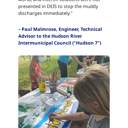
presented in DEIS to stop the muddy
discharges immediately."​​​​‌ ‍ ​‍​‍‌‍ ‌ ​‍‌‍‍‌‌‍‌ ‌‍‍‌‌‍ ‍​‍​‍​ ‍‍​‍​‍‌ ​ ‌‍​‌‌‍ ‍‌‍‍‌‌ ‌​‌ ‍‌​‍ ‍‌‍‍‌‌‍ ​‍​‍​‍ ​​‍​‍‌‍‍​‌ ​‍‌‍‌‌‌‍‌‍​‍​‍​ ‍‍​‍​‍‌‍‍​‌ ‌​‌ ‌​‌ ​​‌ ​ ​ ‍‍​‍ ​‍ ‌‍​ ‌‍ ‌‌ ​ ​‍ ‍‌‍ ‌‌‍​‌‌‍‍‌‌‍ ‍​‍ ‍​ ​‍​ ​​​ ​‍​ ‌​‌ ​‍‌‍‌‌‌‍‌​‌‍‌‌‌ ​ ‌‍‍‌‌‍‌ ‌‍ ‍​‍ ‍‌ ​‍‌‍‍‌‌ ‌‍‌‍‌‌‌ ​‍‌‍‍ ‌‍‌‌‌‍‌‌‌ ​​‌‍‌‌‌ ​‍​‍ ‍‌‍ ‌ ​‍‌‍‌ ​‍ ‌‍‍‌‌‍ ‍‌ ‌​‌‍‌‌‌‍ ‍‌ ‌​​‍ ‌‍‌‌‌‍‌​‌‍‍‌‌ ‌​​‍ ‌‍ ‌‌‍ ‌‍‌​‌‍‌‌​ ‌‌ ​​‌ ​‍‌‍‌‌‌ ​ ‌‍‌‌‌‍ ‍‌ ‌​‌‍​‌‌ ‌​‌‍‍‌‌‍ ‌‍ ‍​ ‍ ‌‍‍‌‌‍‌​​ ‌​ ‌ ​ ​‌​ ​‌​ ​‌​ ​ ‌‍​‌​ ​​​ ​ ​‍ ‌​ ​‌​ ‌​​ ‌‌‌‍​ ​‍ ‌​ ‌​‌‍​‍​ ‌‌​ ‌ ​‍ ‌‌‍​‍​ ​​​ ‌‍‌‍​ ​‍ ‌​ ​​​ ‌ ​ ‌‌​ ​​​ ‍‌​ ​ ​ ​‍‌‍‌‍​ ​​​ ‍‌​ ​‌‌‍​‌​ ‍ ‌ ‌​‌ ‍‌‌ ​​‌‍‌‌​ ‌‌‍​‌‌ ​‍‌ ‌​‌‍‍‌‌‍​ ‌‍ ​‌‍‌‌​ ‍ ‌ ​​‌‍​‌‌ ‌​‌‍‍​​ ‌‌‍​ ‌‍ ‌‍ ‍‌ ‌​‌‍‌‌‌‍ ‍‌ ‌​​‍‌‌​ ‌‌‌​​‍‌‌ ‌‍‍ ‌‍‌‌‌ ‍‌​‍‌‌​ ​ ‌​‌​​‍‌‌​ ​ ‌​‌​​‍‌‌​ ​‍​ ​‍‌‍​ ‌‍​ ​ ​ ​ ‍​​ ​‍​ ‍‌​ ‌​​ ‍‌‌‍​ ‌‍​‌‌‍‌‌​ ​​​‍‌‌​ ​‍​ ​‍​‍‌‌​ ‌‌‌​‌​​‍ ‍‌‍​ ‌‍‍​‌‍‍‌‌‍ ​‌‍‌​‌ ​‍‌‍‌‌‌‍ ‍​‍‌‌​ ‌‌‌​​‍‌‌ ‌‍‍ ‌‍‌‌‌ ‍‌​‍‌‌​ ​ ‌​‌​​‍‌‌​ ​ ‌​‌​​‍‌‌​ ​‍​ ​‍‌‍​ ‌‍​ ​ ​ ​ ‍​​ ​‍​ ‍‌​ ‌​​ ‍‌‌‍​ ‌‍​‌‌‍‌‌​ ​​​ ​​​‍‌‌​ ​‍​ ​‍​‍‌‌​ ‌‌‌​‌​​‍ ‍‌ ‌​‌‍‌‌‌ ‍​‌ ‌​​ ‌‍​‍‌‍​‌‌ ​ ‌‍‌‌‌‌‌‌‌ ​‍‌‍ ​​ ‌‌‍‍​‌ ‌​‌ ‌​‌ ​​‌ ​ ​‍‌‌​ ​ ‌​​‌​‍‌‌​ ​‍‌​‌‍​‍‌‌​ ​‍‌​‌‍‌‍​ ‌‍ ‌‌ ​ ​‍ ‍‌‍ ‌‌‍​‌‌‍‍‌‌‍ ‍​‍ ‍​ ​‍​ ​​​ ​‍​ ‌​‌ ​‍‌‍‌‌‌‍‌​‌‍‌‌‌ ​ ‌‍‍‌‌‍‌ ‌‍ ‍​‍ ‍‌ ​‍‌‍‍‌‌ ‌‍‌‍‌‌‌ ​‍‌‍‍ ‌‍‌‌‌‍‌‌‌ ​​‌‍‌‌‌ ​‍​‍ ‍‌‍ ‌ ​‍‌‍‌ ​‍‌‍‌‍‍‌‌‍‌​​ ‌​ ‌ ​ ​‌​ ​‌​ ​‌​ ​ ‌‍​‌​ ​​​ ​ ​‍ ‌​ ​‌​ ‌​​ ‌‌‌‍​ ​‍ ‌​ ‌​‌‍​‍​ ‌‌​ ‌ ​‍ ‌‌‍​‍​ ​​​ ‌‍‌‍​ ​‍ ‌​ ​​​ ‌ ​ ‌‌​ ​​​ ‍‌​ ​ ​ ​‍‌‍‌‍​ ​​​ ‍‌​ ​‌‌‍​‌​‍‌‍‌ ‌​‌ ‍‌‌ ​​‌‍‌‌​ ‌‌‍​‌‌ ​‍‌ ‌​‌‍‍‌‌‍​ ‌‍ ​‌‍‌‌​‍‌‍‌ ​​‌‍​‌‌ ‌​‌‍‍​​ ‌‌‍​ ‌‍ ‌‍ ‍‌ ‌​‌‍‌‌‌‍ ‍‌ ‌​​‍‌‌​ ‌‌‌​​‍‌‌ ‌‍‍ ‌‍‌‌‌ ‍‌​‍‌‌​ ​ ‌​‌​​‍‌‌​ ​ ‌​‌​​‍‌‌​ ​‍​ ​‍‌‍​ ‌‍​ ​ ​ ​ ‍​​ ​‍​ ‍‌​ ‌​​ ‍‌‌‍​ ‌‍​‌‌‍‌‌​ ​​​‍‌‌​ ​‍​ ​‍​‍‌‌​ ‌‌‌​‌​​‍ ‍‌‍​ ‌‍‍​‌‍‍‌‌‍ ​‌‍‌​‌ ​‍‌‍‌‌‌‍ ‍​‍‌‌​ ‌‌‌​​‍‌‌ ‌‍‍ ‌‍‌‌‌ ‍‌​‍‌‌​ ​ ‌​‌​​‍‌‌​ ​ ‌​‌​​‍‌‌​ ​‍​ ​‍‌‍​ ‌‍​ ​ ​ ​ ‍​​ ​‍​ ‍‌​ ‌​​ ‍‌‌‍​ ‌‍​‌‌‍‌‌​ ​​​ ​​​‍‌‌​ ​‍​ ​‍​‍‌‌​ ‌‌‌​‌​​‍ ‍‌ ‌​‌‍‌‌‌ ‍​‌ ‌​​‍‌‍‌ ​​‌‍‌‌‌ ​‍‌ ​ ‌ ​​‌‍‌‌‌‍​ ‌ ‌​‌‍‍‌‌ ‌‍‌‍‌‌​ ‌‌ ​​‌ ‌‌‌‍​‍‌‍ ​‌‍‍‌‌ ​ ‌‍‍​‌‍‌‌‌‍‌​​‍​‍‌ ‌
– Paul Malmrose, Engineer, Technical
Advisor to the Hudson River
Intermunicipal Council ("Hudson 7")​​​​‌ ‍ ​‍​‍‌‍ ‌ ​‍‌‍‍‌‌‍‌ ‌‍‍‌‌‍ ‍​‍​‍​ ‍‍​‍​‍‌ ​ ‌‍​‌‌‍ ‍‌‍‍‌‌ ‌​‌ ‍‌​‍ ‍‌‍‍‌‌‍ ​‍​‍​‍ ​​‍​‍‌‍‍​‌ ​‍‌‍‌‌‌‍‌‍​‍​‍​ ‍‍​‍​‍‌‍‍​‌ ‌​‌ ‌​‌ ​​‌ ​ ​ ‍‍​‍ ​‍ ‌‍​ ‌‍ ‌‌ ​ ​‍ ‍‌‍ ‌‌‍​‌‌‍‍‌‌‍ ‍​‍ ‍​ ​‍​ ​​​ ​‍​ ‌​‌ ​‍‌‍‌‌‌‍‌​‌‍‌‌‌ ​ ‌‍‍‌‌‍‌ ‌‍ ‍​‍ ‍‌ ​‍‌‍‍‌‌ ‌‍‌‍‌‌‌ ​‍‌‍‍ ‌‍‌‌‌‍‌‌‌ ​​‌‍‌‌‌ ​‍​‍ ‍‌‍ ‌ ​‍‌‍‌ ​‍ ‌‍‍‌‌‍ ‍‌ ‌​‌‍‌‌‌‍ ‍‌ ‌​​‍ ‌‍‌‌‌‍‌​‌‍‍‌‌ ‌​​‍ ‌‍ ‌‌‍ ‌‍‌​‌‍‌‌​ ‌‌ ​​‌ ​‍‌‍‌‌‌ ​ ‌‍‌‌‌‍ ‍‌ ‌​‌‍​‌‌ ‌​‌‍‍‌‌‍ ‌‍ ‍​ ‍ ‌‍‍‌‌‍‌​​ ‌​ ‌ ​ ​‌​ ​‌​ ​‌​ ​ ‌‍​‌​ ​​​ ​ ​‍ ‌​ ​‌​ ‌​​ ‌‌‌‍​ ​‍ ‌​ ‌​‌‍​‍​ ‌‌​ ‌ ​‍ ‌‌‍​‍​ ​​​ ‌‍‌‍​ ​‍ ‌​ ​​​ ‌ ​ ‌‌​ ​​​ ‍‌​ ​ ​ ​‍‌‍‌‍​ ​​​ ‍‌​ ​‌‌‍​‌​ ‍ ‌ ‌​‌ ‍‌‌ ​​‌‍‌‌​ ‌‌‍​‌‌ ​‍‌ ‌​‌‍‍‌‌‍​ ‌‍ ​‌‍‌‌​ ‍ ‌ ​​‌‍​‌‌ ‌​‌‍‍​​ ‌‌‍​ ‌‍ ‌‍ ‍‌ ‌​‌‍‌‌‌‍ ‍‌ ‌​​‍‌‌​ ‌‌‌​​‍‌‌ ‌‍‍ ‌‍‌‌‌ ‍‌​‍‌‌​ ​ ‌​‌​​‍‌‌​ ​ ‌​‌​​‍‌‌​ ​‍​ ​‍‌‍‌‍​ ​‍‌‍‌‌‌‍‌‍‌‍‌​​ ​‌​ ​‌‌‍​‍​ ​‍‌‍‌‌​ ​​​ ‌‌​‍‌‌​ ​‍​ ​‍​‍‌‌​ ‌‌‌​‌​​‍ ‍‌‍​ ‌‍‍​‌‍‍‌‌‍ ​‌‍‌​‌ ​‍‌‍‌‌‌‍ ‍​‍‌‌​ ‌‌‌​​‍‌‌ ‌‍‍ ‌‍‌‌‌ ‍‌​‍‌‌​ ​ ‌​‌​​‍‌‌​ ​ ‌​‌​​‍‌‌​ ​‍​ ​‍‌‍‌‍​ ​‍‌‍‌‌‌‍‌‍‌‍‌​​ ​‌​ ​‌‌‍​‍​ ​‍‌‍‌‌​ ​​​ ‌‌​ ​​​‍‌‌​ ​‍​ ​‍​‍‌‌​ ‌‌‌​‌​​‍ ‍‌ ‌​‌‍‌‌‌ ‍​‌ ‌​​ ‌‍​‍‌‍​‌‌ ​ ‌‍‌‌‌‌‌‌‌ ​‍‌‍ ​​ ‌‌‍‍​‌ ‌​‌ ‌​‌ ​​‌ ​ ​‍‌‌​ ​ ‌​​‌​‍‌‌​ ​‍‌​‌‍​‍‌‌​ ​‍‌​‌‍‌‍​ ‌‍ ‌‌ ​ ​‍ ‍‌‍ ‌‌‍​‌‌‍‍‌‌‍ ‍​‍ ‍​ ​‍​ ​​​ ​‍​ ‌​‌ ​‍‌‍‌‌‌‍‌​‌‍‌‌‌ ​ ‌‍‍‌‌‍‌ ‌‍ ‍​‍ ‍‌ ​‍‌‍‍‌‌ ‌‍‌‍‌‌‌ ​‍‌‍‍ ‌‍‌‌‌‍‌‌‌ ​​‌‍‌‌‌ ​‍​‍ ‍‌‍ ‌ ​‍‌‍‌ ​‍‌‍‌‍‍‌‌‍‌​​ ‌​ ‌ ​ ​‌​ ​‌​ ​‌​ ​ ‌‍​‌​ ​​​ ​ ​‍ ‌​ ​‌​ ‌​​ ‌‌‌‍​ ​‍ ‌​ ‌​‌‍​‍​ ‌‌​ ‌ ​‍ ‌‌‍​‍​ ​​​ ‌‍‌‍​ ​‍ ‌​ ​​​ ‌ ​ ‌‌​ ​​​ ‍‌​ ​ ​ ​‍‌‍‌‍​ ​​​ ‍‌​ ​‌‌‍​‌​‍‌‍‌ ‌​‌ ‍‌‌ ​​‌‍‌‌​ ‌‌‍​‌‌ ​‍‌ ‌​‌‍‍‌‌‍​ ‌‍ ​‌‍‌‌​‍‌‍‌ ​​‌‍​‌‌ ‌​‌‍‍​​ ‌‌‍​ ‌‍ ‌‍ ‍‌ ‌​‌‍‌‌‌‍ ‍‌ ‌​​‍‌‌​ ‌‌‌​​‍‌‌ ‌‍‍ ‌‍‌‌‌ ‍‌​‍‌‌​ ​ ‌​‌​​‍‌‌​ ​ ‌​‌​​‍‌‌​ ​‍​ ​‍‌‍‌‍​ ​‍‌‍‌‌‌‍‌‍‌‍‌​​ ​‌​ ​‌‌‍​‍​ ​‍‌‍‌‌​ ​​​ ‌‌​‍‌‌​ ​‍​ ​‍​‍‌‌​ ‌‌‌​‌​​‍ ‍‌‍​ ‌‍‍​‌‍‍‌‌‍ ​‌‍‌​‌ ​‍‌‍‌‌‌‍ ‍​‍‌‌​ ‌‌‌​​‍‌‌ ‌‍‍ ‌‍‌‌‌ ‍‌​‍‌‌​ ​ ‌​‌​​‍‌‌​ ​ ‌​‌​​‍‌‌​ ​‍​ ​‍‌‍‌‍​ ​‍‌‍‌‌‌‍‌‍‌‍‌​​ ​‌​ ​‌‌‍​‍​ ​‍‌‍‌‌​ ​​​ ‌‌​ ​​​‍‌‌​ ​‍​ ​‍​‍‌‌​ ‌‌‌​‌​​‍ ‍‌ ‌​‌‍‌‌‌ ‍​‌ ‌​​‍‌‍‌ ​​‌‍‌‌‌ ​‍‌ ​ ‌ ​​‌‍‌‌‌‍​ ‌ ‌​‌‍‍‌‌ ‌‍‌‍‌‌​ ‌‌ ​​‌ ‌‌‌‍​‍‌‍ ​‌‍‍‌‌ ​ ‌‍‍​‌‍‌‌‌‍‌​​‍​‍‌ ‌