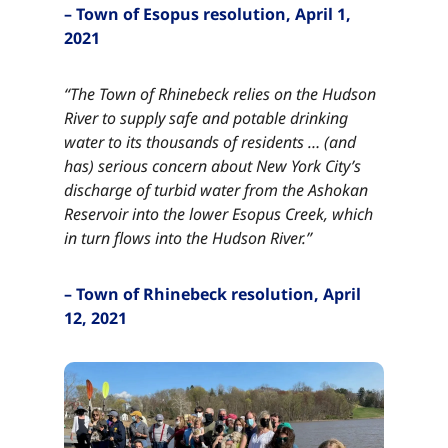
– Town of Esopus resolution, April 1,
2021​​​​‌ ‍ ​‍​‍‌‍ ‌ ​‍‌‍‍‌‌‍‌ ‌‍‍‌‌‍ ‍​‍​‍​ ‍‍​‍​‍‌ ​ ‌‍​‌‌‍ ‍‌‍‍‌‌ ‌​‌ ‍‌​‍ ‍‌‍‍‌‌‍ ​‍​‍​‍ ​​‍​‍‌‍‍​‌ ​‍‌‍‌‌‌‍‌‍​‍​‍​ ‍‍​‍​‍‌‍‍​‌ ‌​‌ ‌​‌ ​​‌ ​ ​ ‍‍​‍ ​‍ ‌‍​ ‌‍ ‌‌ ​ ​‍ ‍‌‍ ‌‌‍​‌‌‍‍‌‌‍ ‍​‍ ‍​ ​‍​ ​​​ ​‍​ ‌​‌ ​‍‌‍‌‌‌‍‌​‌‍‌‌‌ ​ ‌‍‍‌‌‍‌ ‌‍ ‍​‍ ‍‌ ​‍‌‍‍‌‌ ‌‍‌‍‌‌‌ ​‍‌‍‍ ‌‍‌‌‌‍‌‌‌ ​​‌‍‌‌‌ ​‍​‍ ‍‌‍ ‌ ​‍‌‍‌ ​‍ ‌‍‍‌‌‍ ‍‌ ‌​‌‍‌‌‌‍ ‍‌ ‌​​‍ ‌‍‌‌‌‍‌​‌‍‍‌‌ ‌​​‍ ‌‍ ‌‌‍ ‌‍‌​‌‍‌‌​ ‌‌ ​​‌ ​‍‌‍‌‌‌ ​ ‌‍‌‌‌‍ ‍‌ ‌​‌‍​‌‌ ‌​‌‍‍‌‌‍ ‌‍ ‍​ ‍ ‌‍‍‌‌‍‌​​ ‌​ ‌ ​ ​‌​ ​‌​ ​‌​ ​ ‌‍​‌​ ​​​ ​ ​‍ ‌​ ​‌​ ‌​​ ‌‌‌‍​ ​‍ ‌​ ‌​‌‍​‍​ ‌‌​ ‌ ​‍ ‌‌‍​‍​ ​​​ ‌‍‌‍​ ​‍ ‌​ ​​​ ‌ ​ ‌‌​ ​​​ ‍‌​ ​ ​ ​‍‌‍‌‍​ ​​​ ‍‌​ ​‌‌‍​‌​ ‍ ‌ ‌​‌ ‍‌‌ ​​‌‍‌‌​ ‌‌‍​‌‌ ​‍‌ ‌​‌‍‍‌‌‍​ ‌‍ ​‌‍‌‌​ ‍ ‌ ​​‌‍​‌‌ ‌​‌‍‍​​ ‌‌‍​ ‌‍ ‌‍ ‍‌ ‌​‌‍‌‌‌‍ ‍‌ ‌​​‍‌‌​ ‌‌‌​​‍‌‌ ‌‍‍ ‌‍‌‌‌ ‍‌​‍‌‌​ ​ ‌​‌​​‍‌‌​ ​ ‌​‌​​‍‌‌​ ​‍​ ​‍‌‍​‍​ ​ ​ ‌‌​ ‌‍‌‍‌‌​ ‍‌​ ​‍‌‍‌‌​ ​‌‌‍​‌​ ​ ​ ‍​​‍‌‌​ ​‍​ ​‍​‍‌‌​ ‌‌‌​‌​​‍ ‍‌‍​ ‌‍‍​‌‍‍‌‌‍ ​‌‍‌​‌ ​‍‌‍‌‌‌‍ ‍​‍‌‌​ ‌‌‌​​‍‌‌ ‌‍‍ ‌‍‌‌‌ ‍‌​‍‌‌​ ​ ‌​‌​​‍‌‌​ ​ ‌​‌​​‍‌‌​ ​‍​ ​‍‌‍​‍​ ​ ​ ‌‌​ ‌‍‌‍‌‌​ ‍‌​ ​‍‌‍‌‌​ ​‌‌‍​‌​ ​ ​ ‍​​ ​​​‍‌‌​ ​‍​ ​‍​‍‌‌​ ‌‌‌​‌​​‍ ‍‌ ‌​‌‍‌‌‌ ‍​‌ ‌​​ ‌‍​‍‌‍​‌‌ ​ ‌‍‌‌‌‌‌‌‌ ​‍‌‍ ​​ ‌‌‍‍​‌ ‌​‌ ‌​‌ ​​‌ ​ ​‍‌‌​ ​ ‌​​‌​‍‌‌​ ​‍‌​‌‍​‍‌‌​ ​‍‌​‌‍‌‍​ ‌‍ ‌‌ ​ ​‍ ‍‌‍ ‌‌‍​‌‌‍‍‌‌‍ ‍​‍ ‍​ ​‍​ ​​​ ​‍​ ‌​‌ ​‍‌‍‌‌‌‍‌​‌‍‌‌‌ ​ ‌‍‍‌‌‍‌ ‌‍ ‍​‍ ‍‌ ​‍‌‍‍‌‌ ‌‍‌‍‌‌‌ ​‍‌‍‍ ‌‍‌‌‌‍‌‌‌ ​​‌‍‌‌‌ ​‍​‍ ‍‌‍ ‌ ​‍‌‍‌ ​‍‌‍‌‍‍‌‌‍‌​​ ‌​ ‌ ​ ​‌​ ​‌​ ​‌​ ​ ‌‍​‌​ ​​​ ​ ​‍ ‌​ ​‌​ ‌​​ ‌‌‌‍​ ​‍ ‌​ ‌​‌‍​‍​ ‌‌​ ‌ ​‍ ‌‌‍​‍​ ​​​ ‌‍‌‍​ ​‍ ‌​ ​​​ ‌ ​ ‌‌​ ​​​ ‍‌​ ​ ​ ​‍‌‍‌‍​ ​​​ ‍‌​ ​‌‌‍​‌​‍‌‍‌ ‌​‌ ‍‌‌ ​​‌‍‌‌​ ‌‌‍​‌‌ ​‍‌ ‌​‌‍‍‌‌‍​ ‌‍ ​‌‍‌‌​‍‌‍‌ ​​‌‍​‌‌ ‌​‌‍‍​​ ‌‌‍​ ‌‍ ‌‍ ‍‌ ‌​‌‍‌‌‌‍ ‍‌ ‌​​‍‌‌​ ‌‌‌​​‍‌‌ ‌‍‍ ‌‍‌‌‌ ‍‌​‍‌‌​ ​ ‌​‌​​‍‌‌​ ​ ‌​‌​​‍‌‌​ ​‍​ ​‍‌‍​‍​ ​ ​ ‌‌​ ‌‍‌‍‌‌​ ‍‌​ ​‍‌‍‌‌​ ​‌‌‍​‌​ ​ ​ ‍​​‍‌‌​ ​‍​ ​‍​‍‌‌​ ‌‌‌​‌​​‍ ‍‌‍​ ‌‍‍​‌‍‍‌‌‍ ​‌‍‌​‌ ​‍‌‍‌‌‌‍ ‍​‍‌‌​ ‌‌‌​​‍‌‌ ‌‍‍ ‌‍‌‌‌ ‍‌​‍‌‌​ ​ ‌​‌​​‍‌‌​ ​ ‌​‌​​‍‌‌​ ​‍​ ​‍‌‍​‍​ ​ ​ ‌‌​ ‌‍‌‍‌‌​ ‍‌​ ​‍‌‍‌‌​ ​‌‌‍​‌​ ​ ​ ‍​​ ​​​‍‌‌​ ​‍​ ​‍​‍‌‌​ ‌‌‌​‌​​‍ ‍‌ ‌​‌‍‌‌‌ ‍​‌ ‌​​‍‌‍‌ ​​‌‍‌‌‌ ​‍‌ ​ ‌ ​​‌‍‌‌‌‍​ ‌ ‌​‌‍‍‌‌ ‌‍‌‍‌‌​ ‌‌ ​​‌ ‌‌‌‍​‍‌‍ ​‌‍‍‌‌ ​ ‌‍‍​‌‍‌‌‌‍‌​​‍​‍‌ ‌
“The Town of Rhinebeck relies on the Hudson
River to supply safe and potable drinking
water to its thousands of residents … (and
has) serious concern about New York City’s
discharge of turbid water from the Ashokan
Reservoir into the lower Esopus Creek, which
in turn flows into the Hudson River.”​​​​‌ ‍ ​‍​‍‌‍ ‌ ​‍‌‍‍‌‌‍‌ ‌‍‍‌‌‍ ‍​‍​‍​ ‍‍​‍​‍‌ ​ ‌‍​‌‌‍ ‍‌‍‍‌‌ ‌​‌ ‍‌​‍ ‍‌‍‍‌‌‍ ​‍​‍​‍ ​​‍​‍‌‍‍​‌ ​‍‌‍‌‌‌‍‌‍​‍​‍​ ‍‍​‍​‍‌‍‍​‌ ‌​‌ ‌​‌ ​​‌ ​ ​ ‍‍​‍ ​‍ ‌‍​ ‌‍ ‌‌ ​ ​‍ ‍‌‍ ‌‌‍​‌‌‍‍‌‌‍ ‍​‍ ‍​ ​‍​ ​​​ ​‍​ ‌​‌ ​‍‌‍‌‌‌‍‌​‌‍‌‌‌ ​ ‌‍‍‌‌‍‌ ‌‍ ‍​‍ ‍‌ ​‍‌‍‍‌‌ ‌‍‌‍‌‌‌ ​‍‌‍‍ ‌‍‌‌‌‍‌‌‌ ​​‌‍‌‌‌ ​‍​‍ ‍‌‍ ‌ ​‍‌‍‌ ​‍ ‌‍‍‌‌‍ ‍‌ ‌​‌‍‌‌‌‍ ‍‌ ‌​​‍ ‌‍‌‌‌‍‌​‌‍‍‌‌ ‌​​‍ ‌‍ ‌‌‍ ‌‍‌​‌‍‌‌​ ‌‌ ​​‌ ​‍‌‍‌‌‌ ​ ‌‍‌‌‌‍ ‍‌ ‌​‌‍​‌‌ ‌​‌‍‍‌‌‍ ‌‍ ‍​ ‍ ‌‍‍‌‌‍‌​​ ‌​ ‌ ​ ​‌​ ​‌​ ​‌​ ​ ‌‍​‌​ ​​​ ​ ​‍ ‌​ ​‌​ ‌​​ ‌‌‌‍​ ​‍ ‌​ ‌​‌‍​‍​ ‌‌​ ‌ ​‍ ‌‌‍​‍​ ​​​ ‌‍‌‍​ ​‍ ‌​ ​​​ ‌ ​ ‌‌​ ​​​ ‍‌​ ​ ​ ​‍‌‍‌‍​ ​​​ ‍‌​ ​‌‌‍​‌​ ‍ ‌ ‌​‌ ‍‌‌ ​​‌‍‌‌​ ‌‌‍​‌‌ ​‍‌ ‌​‌‍‍‌‌‍​ ‌‍ ​‌‍‌‌​ ‍ ‌ ​​‌‍​‌‌ ‌​‌‍‍​​ ‌‌‍​ ‌‍ ‌‍ ‍‌ ‌​‌‍‌‌‌‍ ‍‌ ‌​​‍‌‌​ ‌‌‌​​‍‌‌ ‌‍‍ ‌‍‌‌‌ ‍‌​‍‌‌​ ​ ‌​‌​​‍‌‌​ ​ ‌​‌​​‍‌‌​ ​‍​ ​‍‌‍‌​​ ‌​‌‍​ ​ ‌‍​ ‌‌​ ‌ ​ ​‍‌‍‌‌‌‍‌​‌‍​ ‌‍‌​​ ‍​​‍‌‌​ ​‍​ ​‍​‍‌‌​ ‌‌‌​‌​​‍ ‍‌‍​ ‌‍‍​‌‍‍‌‌‍ ​‌‍‌​‌ ​‍‌‍‌‌‌‍ ‍​‍‌‌​ ‌‌‌​​‍‌‌ ‌‍‍ ‌‍‌‌‌ ‍‌​‍‌‌​ ​ ‌​‌​​‍‌‌​ ​ ‌​‌​​‍‌‌​ ​‍​ ​‍‌‍‌​​ ‌​‌‍​ ​ ‌‍​ ‌‌​ ‌ ​ ​‍‌‍‌‌‌‍‌​‌‍​ ‌‍‌​​ ‍​​ ​​​‍‌‌​ ​‍​ ​‍​‍‌‌​ ‌‌‌​‌​​‍ ‍‌ ‌​‌‍‌‌‌ ‍​‌ ‌​​ ‌‍​‍‌‍​‌‌ ​ ‌‍‌‌‌‌‌‌‌ ​‍‌‍ ​​ ‌‌‍‍​‌ ‌​‌ ‌​‌ ​​‌ ​ ​‍‌‌​ ​ ‌​​‌​‍‌‌​ ​‍‌​‌‍​‍‌‌​ ​‍‌​‌‍‌‍​ ‌‍ ‌‌ ​ ​‍ ‍‌‍ ‌‌‍​‌‌‍‍‌‌‍ ‍​‍ ‍​ ​‍​ ​​​ ​‍​ ‌​‌ ​‍‌‍‌‌‌‍‌​‌‍‌‌‌ ​ ‌‍‍‌‌‍‌ ‌‍ ‍​‍ ‍‌ ​‍‌‍‍‌‌ ‌‍‌‍‌‌‌ ​‍‌‍‍ ‌‍‌‌‌‍‌‌‌ ​​‌‍‌‌‌ ​‍​‍ ‍‌‍ ‌ ​‍‌‍‌ ​‍‌‍‌‍‍‌‌‍‌​​ ‌​ ‌ ​ ​‌​ ​‌​ ​‌​ ​ ‌‍​‌​ ​​​ ​ ​‍ ‌​ ​‌​ ‌​​ ‌‌‌‍​ ​‍ ‌​ ‌​‌‍​‍​ ‌‌​ ‌ ​‍ ‌‌‍​‍​ ​​​ ‌‍‌‍​ ​‍ ‌​ ​​​ ‌ ​ ‌‌​ ​​​ ‍‌​ ​ ​ ​‍‌‍‌‍​ ​​​ ‍‌​ ​‌‌‍​‌​‍‌‍‌ ‌​‌ ‍‌‌ ​​‌‍‌‌​ ‌‌‍​‌‌ ​‍‌ ‌​‌‍‍‌‌‍​ ‌‍ ​‌‍‌‌​‍‌‍‌ ​​‌‍​‌‌ ‌​‌‍‍​​ ‌‌‍​ ‌‍ ‌‍ ‍‌ ‌​‌‍‌‌‌‍ ‍‌ ‌​​‍‌‌​ ‌‌‌​​‍‌‌ ‌‍‍ ‌‍‌‌‌ ‍‌​‍‌‌​ ​ ‌​‌​​‍‌‌​ ​ ‌​‌​​‍‌‌​ ​‍​ ​‍‌‍‌​​ ‌​‌‍​ ​ ‌‍​ ‌‌​ ‌ ​ ​‍‌‍‌‌‌‍‌​‌‍​ ‌‍‌​​ ‍​​‍‌‌​ ​‍​ ​‍​‍‌‌​ ‌‌‌​‌​​‍ ‍‌‍​ ‌‍‍​‌‍‍‌‌‍ ​‌‍‌​‌ ​‍‌‍‌‌‌‍ ‍​‍‌‌​ ‌‌‌​​‍‌‌ ‌‍‍ ‌‍‌‌‌ ‍‌​‍‌‌​ ​ ‌​‌​​‍‌‌​ ​ ‌​‌​​‍‌‌​ ​‍​ ​‍‌‍‌​​ ‌​‌‍​ ​ ‌‍​ ‌‌​ ‌ ​ ​‍‌‍‌‌‌‍‌​‌‍​ ‌‍‌​​ ‍​​ ​​​‍‌‌​ ​‍​ ​‍​‍‌‌​ ‌‌‌​‌​​‍ ‍‌ ‌​‌‍‌‌‌ ‍​‌ ‌​​‍‌‍‌ ​​‌‍‌‌‌ ​‍‌ ​ ‌ ​​‌‍‌‌‌‍​ ‌ ‌​‌‍‍‌‌ ‌‍‌‍‌‌​ ‌‌ ​​‌ ‌‌‌‍​‍‌‍ ​‌‍‍‌‌ ​ ‌‍‍​‌‍‌‌‌‍‌​​‍​‍‌ ‌
– Town of Rhinebeck resolution, April
12, 2021​​​​‌ ‍ ​‍​‍‌‍ ‌ ​‍‌‍‍‌‌‍‌ ‌‍‍‌‌‍ ‍​‍​‍​ ‍‍​‍​‍‌ ​ ‌‍​‌‌‍ ‍‌‍‍‌‌ ‌​‌ ‍‌​‍ ‍‌‍‍‌‌‍ ​‍​‍​‍ ​​‍​‍‌‍‍​‌ ​‍‌‍‌‌‌‍‌‍​‍​‍​ ‍‍​‍​‍‌‍‍​‌ ‌​‌ ‌​‌ ​​‌ ​ ​ ‍‍​‍ ​‍ ‌‍​ ‌‍ ‌‌ ​ ​‍ ‍‌‍ ‌‌‍​‌‌‍‍‌‌‍ ‍​‍ ‍​ ​‍​ ​​​ ​‍​ ‌​‌ ​‍‌‍‌‌‌‍‌​‌‍‌‌‌ ​ ‌‍‍‌‌‍‌ ‌‍ ‍​‍ ‍‌ ​‍‌‍‍‌‌ ‌‍‌‍‌‌‌ ​‍‌‍‍ ‌‍‌‌‌‍‌‌‌ ​​‌‍‌‌‌ ​‍​‍ ‍‌‍ ‌ ​‍‌‍‌ ​‍ ‌‍‍‌‌‍ ‍‌ ‌​‌‍‌‌‌‍ ‍‌ ‌​​‍ ‌‍‌‌‌‍‌​‌‍‍‌‌ ‌​​‍ ‌‍ ‌‌‍ ‌‍‌​‌‍‌‌​ ‌‌ ​​‌ ​‍‌‍‌‌‌ ​ ‌‍‌‌‌‍ ‍‌ ‌​‌‍​‌‌ ‌​‌‍‍‌‌‍ ‌‍ ‍​ ‍ ‌‍‍‌‌‍‌​​ ‌​ ‌ ​ ​‌​ ​‌​ ​‌​ ​ ‌‍​‌​ ​​​ ​ ​‍ ‌​ ​‌​ ‌​​ ‌‌‌‍​ ​‍ ‌​ ‌​‌‍​‍​ ‌‌​ ‌ ​‍ ‌‌‍​‍​ ​​​ ‌‍‌‍​ ​‍ ‌​ ​​​ ‌ ​ ‌‌​ ​​​ ‍‌​ ​ ​ ​‍‌‍‌‍​ ​​​ ‍‌​ ​‌‌‍​‌​ ‍ ‌ ‌​‌ ‍‌‌ ​​‌‍‌‌​ ‌‌‍​‌‌ ​‍‌ ‌​‌‍‍‌‌‍​ ‌‍ ​‌‍‌‌​ ‍ ‌ ​​‌‍​‌‌ ‌​‌‍‍​​ ‌‌‍​ ‌‍ ‌‍ ‍‌ ‌​‌‍‌‌‌‍ ‍‌ ‌​​‍‌‌​ ‌‌‌​​‍‌‌ ‌‍‍ ‌‍‌‌‌ ‍‌​‍‌‌​ ​ ‌​‌​​‍‌‌​ ​ ‌​‌​​‍‌‌​ ​‍​ ​‍‌‍​‌​ ​‌​ ​ ‌‍‌‌​ ​‍‌‍​‍​ ​‌‌‍‌​​ ‌‌​ ‍​‌‍​‌​ ‌​​‍‌‌​ ​‍​ ​‍​‍‌‌​ ‌‌‌​‌​​‍ ‍‌‍​ ‌‍‍​‌‍‍‌‌‍ ​‌‍‌​‌ ​‍‌‍‌‌‌‍ ‍​‍‌‌​ ‌‌‌​​‍‌‌ ‌‍‍ ‌‍‌‌‌ ‍‌​‍‌‌​ ​ ‌​‌​​‍‌‌​ ​ ‌​‌​​‍‌‌​ ​‍​ ​‍‌‍​‌​ ​‌​ ​ ‌‍‌‌​ ​‍‌‍​‍​ ​‌‌‍‌​​ ‌‌​ ‍​‌‍​‌​ ‌​​ ​​​‍‌‌​ ​‍​ ​‍​‍‌‌​ ‌‌‌​‌​​‍ ‍‌ ‌​‌‍‌‌‌ ‍​‌ ‌​​ ‌‍​‍‌‍​‌‌ ​ ‌‍‌‌‌‌‌‌‌ ​‍‌‍ ​​ ‌‌‍‍​‌ ‌​‌ ‌​‌ ​​‌ ​ ​‍‌‌​ ​ ‌​​‌​‍‌‌​ ​‍‌​‌‍​‍‌‌​ ​‍‌​‌‍‌‍​ ‌‍ ‌‌ ​ ​‍ ‍‌‍ ‌‌‍​‌‌‍‍‌‌‍ ‍​‍ ‍​ ​‍​ ​​​ ​‍​ ‌​‌ ​‍‌‍‌‌‌‍‌​‌‍‌‌‌ ​ ‌‍‍‌‌‍‌ ‌‍ ‍​‍ ‍‌ ​‍‌‍‍‌‌ ‌‍‌‍‌‌‌ ​‍‌‍‍ ‌‍‌‌‌‍‌‌‌ ​​‌‍‌‌‌ ​‍​‍ ‍‌‍ ‌ ​‍‌‍‌ ​‍‌‍‌‍‍‌‌‍‌​​ ‌​ ‌ ​ ​‌​ ​‌​ ​‌​ ​ ‌‍​‌​ ​​​ ​ ​‍ ‌​ ​‌​ ‌​​ ‌‌‌‍​ ​‍ ‌​ ‌​‌‍​‍​ ‌‌​ ‌ ​‍ ‌‌‍​‍​ ​​​ ‌‍‌‍​ ​‍ ‌​ ​​​ ‌ ​ ‌‌​ ​​​ ‍‌​ ​ ​ ​‍‌‍‌‍​ ​​​ ‍‌​ ​‌‌‍​‌​‍‌‍‌ ‌​‌ ‍‌‌ ​​‌‍‌‌​ ‌‌‍​‌‌ ​‍‌ ‌​‌‍‍‌‌‍​ ‌‍ ​‌‍‌‌​‍‌‍‌ ​​‌‍​‌‌ ‌​‌‍‍​​ ‌‌‍​ ‌‍ ‌‍ ‍‌ ‌​‌‍‌‌‌‍ ‍‌ ‌​​‍‌‌​ ‌‌‌​​‍‌‌ ‌‍‍ ‌‍‌‌‌ ‍‌​‍‌‌​ ​ ‌​‌​​‍‌‌​ ​ ‌​‌​​‍‌‌​ ​‍​ ​‍‌‍​‌​ ​‌​ ​ ‌‍‌‌​ ​‍‌‍​‍​ ​‌‌‍‌​​ ‌‌​ ‍​‌‍​‌​ ‌​​‍‌‌​ ​‍​ ​‍​‍‌‌​ ‌‌‌​‌​​‍ ‍‌‍​ ‌‍‍​‌‍‍‌‌‍ ​‌‍‌​‌ ​‍‌‍‌‌‌‍ ‍​‍‌‌​ ‌‌‌​​‍‌‌ ‌‍‍ ‌‍‌‌‌ ‍‌​‍‌‌​ ​ ‌​‌​​‍‌‌​ ​ ‌​‌​​‍‌‌​ ​‍​ ​‍‌‍​‌​ ​‌​ ​ ‌‍‌‌​ ​‍‌‍​‍​ ​‌‌‍‌​​ ‌‌​ ‍​‌‍​‌​ ‌​​ ​​​‍‌‌​ ​‍​ ​‍​‍‌‌​ ‌‌‌​‌​​‍ ‍‌ ‌​‌‍‌‌‌ ‍​‌ ‌​​‍‌‍‌ ​​‌‍‌‌‌ ​‍‌ ​ ‌ ​​‌‍‌‌‌‍​ ‌ ‌​‌‍‍‌‌ ‌‍‌‍‌‌​ ‌‌ ​​‌ ‌‌‌‍​‍‌‍ ​‌‍‍‌‌ ​ ‌‍‍​‌‍‌‌‌‍‌​​‍​‍‌ ‌