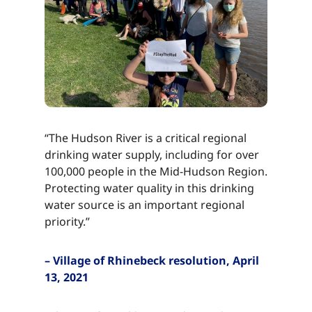
“The Hudson River is a critical regional
drinking water supply, including for over
100,000 people in the Mid-Hudson Region.
Protecting water quality in this drinking
water source is an important regional
priority.”​​​​‌ ‍ ​‍​‍‌‍ ‌ ​‍‌‍‍‌‌‍‌ ‌‍‍‌‌‍ ‍​‍​‍​ ‍‍​‍​‍‌ ​ ‌‍​‌‌‍ ‍‌‍‍‌‌ ‌​‌ ‍‌​‍ ‍‌‍‍‌‌‍ ​‍​‍​‍ ​​‍​‍‌‍‍​‌ ​‍‌‍‌‌‌‍‌‍​‍​‍​ ‍‍​‍​‍‌‍‍​‌ ‌​‌ ‌​‌ ​​‌ ​ ​ ‍‍​‍ ​‍ ‌‍​ ‌‍ ‌‌ ​ ​‍ ‍‌‍ ‌‌‍​‌‌‍‍‌‌‍ ‍​‍ ‍​ ​‍​ ​​​ ​‍​ ‌​‌ ​‍‌‍‌‌‌‍‌​‌‍‌‌‌ ​ ‌‍‍‌‌‍‌ ‌‍ ‍​‍ ‍‌ ​‍‌‍‍‌‌ ‌‍‌‍‌‌‌ ​‍‌‍‍ ‌‍‌‌‌‍‌‌‌ ​​‌‍‌‌‌ ​‍​‍ ‍‌‍ ‌ ​‍‌‍‌ ​‍ ‌‍‍‌‌‍ ‍‌ ‌​‌‍‌‌‌‍ ‍‌ ‌​​‍ ‌‍‌‌‌‍‌​‌‍‍‌‌ ‌​​‍ ‌‍ ‌‌‍ ‌‍‌​‌‍‌‌​ ‌‌ ​​‌ ​‍‌‍‌‌‌ ​ ‌‍‌‌‌‍ ‍‌ ‌​‌‍​‌‌ ‌​‌‍‍‌‌‍ ‌‍ ‍​ ‍ ‌‍‍‌‌‍‌​​ ‌​ ‌ ​ ​‌​ ​‌​ ​‌​ ​ ‌‍​‌​ ​​​ ​ ​‍ ‌​ ​‌​ ‌​​ ‌‌‌‍​ ​‍ ‌​ ‌​‌‍​‍​ ‌‌​ ‌ ​‍ ‌‌‍​‍​ ​​​ ‌‍‌‍​ ​‍ ‌​ ​​​ ‌ ​ ‌‌​ ​​​ ‍‌​ ​ ​ ​‍‌‍‌‍​ ​​​ ‍‌​ ​‌‌‍​‌​ ‍ ‌ ‌​‌ ‍‌‌ ​​‌‍‌‌​ ‌‌‍​‌‌ ​‍‌ ‌​‌‍‍‌‌‍​ ‌‍ ​‌‍‌‌​ ‍ ‌ ​​‌‍​‌‌ ‌​‌‍‍​​ ‌‌‍​ ‌‍ ‌‍ ‍‌ ‌​‌‍‌‌‌‍ ‍‌ ‌​​‍‌‌​ ‌‌‌​​‍‌‌ ‌‍‍ ‌‍‌‌‌ ‍‌​‍‌‌​ ​ ‌​‌​​‍‌‌​ ​ ‌​‌​​‍‌‌​ ​‍​ ​‍​ ‍‌​ ​‌​ ​‍​ ‌ ‌‍​‌‌‍​‌​ ​‌​ ‌ ​ ​ ‌‍​‍​ ​‍​ ​‌​‍‌‌​ ​‍​ ​‍​‍‌‌​ ‌‌‌​‌​​‍ ‍‌‍​ ‌‍‍​‌‍‍‌‌‍ ​‌‍‌​‌ ​‍‌‍‌‌‌‍ ‍​‍‌‌​ ‌‌‌​​‍‌‌ ‌‍‍ ‌‍‌‌‌ ‍‌​‍‌‌​ ​ ‌​‌​​‍‌‌​ ​ ‌​‌​​‍‌‌​ ​‍​ ​‍​ ‍‌​ ​‌​ ​‍​ ‌ ‌‍​‌‌‍​‌​ ​‌​ ‌ ​ ​ ‌‍​‍​ ​‍​ ​‌​ ​​​‍‌‌​ ​‍​ ​‍​‍‌‌​ ‌‌‌​‌​​‍ ‍‌ ‌​‌‍‌‌‌ ‍​‌ ‌​​ ‌‍​‍‌‍​‌‌ ​ ‌‍‌‌‌‌‌‌‌ ​‍‌‍ ​​ ‌‌‍‍​‌ ‌​‌ ‌​‌ ​​‌ ​ ​‍‌‌​ ​ ‌​​‌​‍‌‌​ ​‍‌​‌‍​‍‌‌​ ​‍‌​‌‍‌‍​ ‌‍ ‌‌ ​ ​‍ ‍‌‍ ‌‌‍​‌‌‍‍‌‌‍ ‍​‍ ‍​ ​‍​ ​​​ ​‍​ ‌​‌ ​‍‌‍‌‌‌‍‌​‌‍‌‌‌ ​ ‌‍‍‌‌‍‌ ‌‍ ‍​‍ ‍‌ ​‍‌‍‍‌‌ ‌‍‌‍‌‌‌ ​‍‌‍‍ ‌‍‌‌‌‍‌‌‌ ​​‌‍‌‌‌ ​‍​‍ ‍‌‍ ‌ ​‍‌‍‌ ​‍‌‍‌‍‍‌‌‍‌​​ ‌​ ‌ ​ ​‌​ ​‌​ ​‌​ ​ ‌‍​‌​ ​​​ ​ ​‍ ‌​ ​‌​ ‌​​ ‌‌‌‍​ ​‍ ‌​ ‌​‌‍​‍​ ‌‌​ ‌ ​‍ ‌‌‍​‍​ ​​​ ‌‍‌‍​ ​‍ ‌​ ​​​ ‌ ​ ‌‌​ ​​​ ‍‌​ ​ ​ ​‍‌‍‌‍​ ​​​ ‍‌​ ​‌‌‍​‌​‍‌‍‌ ‌​‌ ‍‌‌ ​​‌‍‌‌​ ‌‌‍​‌‌ ​‍‌ ‌​‌‍‍‌‌‍​ ‌‍ ​‌‍‌‌​‍‌‍‌ ​​‌‍​‌‌ ‌​‌‍‍​​ ‌‌‍​ ‌‍ ‌‍ ‍‌ ‌​‌‍‌‌‌‍ ‍‌ ‌​​‍‌‌​ ‌‌‌​​‍‌‌ ‌‍‍ ‌‍‌‌‌ ‍‌​‍‌‌​ ​ ‌​‌​​‍‌‌​ ​ ‌​‌​​‍‌‌​ ​‍​ ​‍​ ‍‌​ ​‌​ ​‍​ ‌ ‌‍​‌‌‍​‌​ ​‌​ ‌ ​ ​ ‌‍​‍​ ​‍​ ​‌​‍‌‌​ ​‍​ ​‍​‍‌‌​ ‌‌‌​‌​​‍ ‍‌‍​ ‌‍‍​‌‍‍‌‌‍ ​‌‍‌​‌ ​‍‌‍‌‌‌‍ ‍​‍‌‌​ ‌‌‌​​‍‌‌ ‌‍‍ ‌‍‌‌‌ ‍‌​‍‌‌​ ​ ‌​‌​​‍‌‌​ ​ ‌​‌​​‍‌‌​ ​‍​ ​‍​ ‍‌​ ​‌​ ​‍​ ‌ ‌‍​‌‌‍​‌​ ​‌​ ‌ ​ ​ ‌‍​‍​ ​‍​ ​‌​ ​​​‍‌‌​ ​‍​ ​‍​‍‌‌​ ‌‌‌​‌​​‍ ‍‌ ‌​‌‍‌‌‌ ‍​‌ ‌​​‍‌‍‌ ​​‌‍‌‌‌ ​‍‌ ​ ‌ ​​‌‍‌‌‌‍​ ‌ ‌​‌‍‍‌‌ ‌‍‌‍‌‌​ ‌‌ ​​‌ ‌‌‌‍​‍‌‍ ​‌‍‍‌‌ ​ ‌‍‍​‌‍‌‌‌‍‌​​‍​‍‌ ‌
– Village of Rhinebeck resolution, April
13, 2021​​​​‌ ‍ ​‍​‍‌‍ ‌ ​‍‌‍‍‌‌‍‌ ‌‍‍‌‌‍ ‍​‍​‍​ ‍‍​‍​‍‌ ​ ‌‍​‌‌‍ ‍‌‍‍‌‌ ‌​‌ ‍‌​‍ ‍‌‍‍‌‌‍ ​‍​‍​‍ ​​‍​‍‌‍‍​‌ ​‍‌‍‌‌‌‍‌‍​‍​‍​ ‍‍​‍​‍‌‍‍​‌ ‌​‌ ‌​‌ ​​‌ ​ ​ ‍‍​‍ ​‍ ‌‍​ ‌‍ ‌‌ ​ ​‍ ‍‌‍ ‌‌‍​‌‌‍‍‌‌‍ ‍​‍ ‍​ ​‍​ ​​​ ​‍​ ‌​‌ ​‍‌‍‌‌‌‍‌​‌‍‌‌‌ ​ ‌‍‍‌‌‍‌ ‌‍ ‍​‍ ‍‌ ​‍‌‍‍‌‌ ‌‍‌‍‌‌‌ ​‍‌‍‍ ‌‍‌‌‌‍‌‌‌ ​​‌‍‌‌‌ ​‍​‍ ‍‌‍ ‌ ​‍‌‍‌ ​‍ ‌‍‍‌‌‍ ‍‌ ‌​‌‍‌‌‌‍ ‍‌ ‌​​‍ ‌‍‌‌‌‍‌​‌‍‍‌‌ ‌​​‍ ‌‍ ‌‌‍ ‌‍‌​‌‍‌‌​ ‌‌ ​​‌ ​‍‌‍‌‌‌ ​ ‌‍‌‌‌‍ ‍‌ ‌​‌‍​‌‌ ‌​‌‍‍‌‌‍ ‌‍ ‍​ ‍ ‌‍‍‌‌‍‌​​ ‌​ ‌ ​ ​‌​ ​‌​ ​‌​ ​ ‌‍​‌​ ​​​ ​ ​‍ ‌​ ​‌​ ‌​​ ‌‌‌‍​ ​‍ ‌​ ‌​‌‍​‍​ ‌‌​ ‌ ​‍ ‌‌‍​‍​ ​​​ ‌‍‌‍​ ​‍ ‌​ ​​​ ‌ ​ ‌‌​ ​​​ ‍‌​ ​ ​ ​‍‌‍‌‍​ ​​​ ‍‌​ ​‌‌‍​‌​ ‍ ‌ ‌​‌ ‍‌‌ ​​‌‍‌‌​ ‌‌‍​‌‌ ​‍‌ ‌​‌‍‍‌‌‍​ ‌‍ ​‌‍‌‌​ ‍ ‌ ​​‌‍​‌‌ ‌​‌‍‍​​ ‌‌‍​ ‌‍ ‌‍ ‍‌ ‌​‌‍‌‌‌‍ ‍‌ ‌​​‍‌‌​ ‌‌‌​​‍‌‌ ‌‍‍ ‌‍‌‌‌ ‍‌​‍‌‌​ ​ ‌​‌​​‍‌‌​ ​ ‌​‌​​‍‌‌​ ​‍​ ​‍​ ​‌‌‍​ ​ ‍​​ ​‌​ ​ ​ ‍​​ ‌‍‌‍‌‌‌‍​ ​ ​ ​ ‌ ​ ‌‍​‍‌‌​ ​‍​ ​‍​‍‌‌​ ‌‌‌​‌​​‍ ‍‌‍​ ‌‍‍​‌‍‍‌‌‍ ​‌‍‌​‌ ​‍‌‍‌‌‌‍ ‍​‍‌‌​ ‌‌‌​​‍‌‌ ‌‍‍ ‌‍‌‌‌ ‍‌​‍‌‌​ ​ ‌​‌​​‍‌‌​ ​ ‌​‌​​‍‌‌​ ​‍​ ​‍​ ​‌‌‍​ ​ ‍​​ ​‌​ ​ ​ ‍​​ ‌‍‌‍‌‌‌‍​ ​ ​ ​ ‌ ​ ‌‍​ ​​​‍‌‌​ ​‍​ ​‍​‍‌‌​ ‌‌‌​‌​​‍ ‍‌ ‌​‌‍‌‌‌ ‍​‌ ‌​​ ‌‍​‍‌‍​‌‌ ​ ‌‍‌‌‌‌‌‌‌ ​‍‌‍ ​​ ‌‌‍‍​‌ ‌​‌ ‌​‌ ​​‌ ​ ​‍‌‌​ ​ ‌​​‌​‍‌‌​ ​‍‌​‌‍​‍‌‌​ ​‍‌​‌‍‌‍​ ‌‍ ‌‌ ​ ​‍ ‍‌‍ ‌‌‍​‌‌‍‍‌‌‍ ‍​‍ ‍​ ​‍​ ​​​ ​‍​ ‌​‌ ​‍‌‍‌‌‌‍‌​‌‍‌‌‌ ​ ‌‍‍‌‌‍‌ ‌‍ ‍​‍ ‍‌ ​‍‌‍‍‌‌ ‌‍‌‍‌‌‌ ​‍‌‍‍ ‌‍‌‌‌‍‌‌‌ ​​‌‍‌‌‌ ​‍​‍ ‍‌‍ ‌ ​‍‌‍‌ ​‍‌‍‌‍‍‌‌‍‌​​ ‌​ ‌ ​ ​‌​ ​‌​ ​‌​ ​ ‌‍​‌​ ​​​ ​ ​‍ ‌​ ​‌​ ‌​​ ‌‌‌‍​ ​‍ ‌​ ‌​‌‍​‍​ ‌‌​ ‌ ​‍ ‌‌‍​‍​ ​​​ ‌‍‌‍​ ​‍ ‌​ ​​​ ‌ ​ ‌‌​ ​​​ ‍‌​ ​ ​ ​‍‌‍‌‍​ ​​​ ‍‌​ ​‌‌‍​‌​‍‌‍‌ ‌​‌ ‍‌‌ ​​‌‍‌‌​ ‌‌‍​‌‌ ​‍‌ ‌​‌‍‍‌‌‍​ ‌‍ ​‌‍‌‌​‍‌‍‌ ​​‌‍​‌‌ ‌​‌‍‍​​ ‌‌‍​ ‌‍ ‌‍ ‍‌ ‌​‌‍‌‌‌‍ ‍‌ ‌​​‍‌‌​ ‌‌‌​​‍‌‌ ‌‍‍ ‌‍‌‌‌ ‍‌​‍‌‌​ ​ ‌​‌​​‍‌‌​ ​ ‌​‌​​‍‌‌​ ​‍​ ​‍​ ​‌‌‍​ ​ ‍​​ ​‌​ ​ ​ ‍​​ ‌‍‌‍‌‌‌‍​ ​ ​ ​ ‌ ​ ‌‍​‍‌‌​ ​‍​ ​‍​‍‌‌​ ‌‌‌​‌​​‍ ‍‌‍​ ‌‍‍​‌‍‍‌‌‍ ​‌‍‌​‌ ​‍‌‍‌‌‌‍ ‍​‍‌‌​ ‌‌‌​​‍‌‌ ‌‍‍ ‌‍‌‌‌ ‍‌​‍‌‌​ ​ ‌​‌​​‍‌‌​ ​ ‌​‌​​‍‌‌​ ​‍​ ​‍​ ​‌‌‍​ ​ ‍​​ ​‌​ ​ ​ ‍​​ ‌‍‌‍‌‌‌‍​ ​ ​ ​ ‌ ​ ‌‍​ ​​​‍‌‌​ ​‍​ ​‍​‍‌‌​ ‌‌‌​‌​​‍ ‍‌ ‌​‌‍‌‌‌ ‍​‌ ‌​​‍‌‍‌ ​​‌‍‌‌‌ ​‍‌ ​ ‌ ​​‌‍‌‌‌‍​ ‌ ‌​‌‍‍‌‌ ‌‍‌‍‌‌​ ‌‌ ​​‌ ‌‌‌‍​‍‌‍ ​‌‍‍‌‌ ​ ‌‍‍​‌‍‌‌‌‍‌​​‍​‍‌ ‌