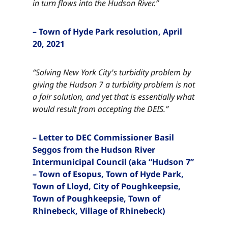
in turn flows into the Hudson River.”​​​​‌ ‍ ​‍​‍‌‍ ‌ ​‍‌‍‍‌‌‍‌ ‌‍‍‌‌‍ ‍​‍​‍​ ‍‍​‍​‍‌ ​ ‌‍​‌‌‍ ‍‌‍‍‌‌ ‌​‌ ‍‌​‍ ‍‌‍‍‌‌‍ ​‍​‍​‍ ​​‍​‍‌‍‍​‌ ​‍‌‍‌‌‌‍‌‍​‍​‍​ ‍‍​‍​‍‌‍‍​‌ ‌​‌ ‌​‌ ​​‌ ​ ​ ‍‍​‍ ​‍ ‌‍​ ‌‍ ‌‌ ​ ​‍ ‍‌‍ ‌‌‍​‌‌‍‍‌‌‍ ‍​‍ ‍​ ​‍​ ​​​ ​‍​ ‌​‌ ​‍‌‍‌‌‌‍‌​‌‍‌‌‌ ​ ‌‍‍‌‌‍‌ ‌‍ ‍​‍ ‍‌ ​‍‌‍‍‌‌ ‌‍‌‍‌‌‌ ​‍‌‍‍ ‌‍‌‌‌‍‌‌‌ ​​‌‍‌‌‌ ​‍​‍ ‍‌‍ ‌ ​‍‌‍‌ ​‍ ‌‍‍‌‌‍ ‍‌ ‌​‌‍‌‌‌‍ ‍‌ ‌​​‍ ‌‍‌‌‌‍‌​‌‍‍‌‌ ‌​​‍ ‌‍ ‌‌‍ ‌‍‌​‌‍‌‌​ ‌‌ ​​‌ ​‍‌‍‌‌‌ ​ ‌‍‌‌‌‍ ‍‌ ‌​‌‍​‌‌ ‌​‌‍‍‌‌‍ ‌‍ ‍​ ‍ ‌‍‍‌‌‍‌​​ ‌​ ‌ ​ ​‌​ ​‌​ ​‌​ ​ ‌‍​‌​ ​​​ ​ ​‍ ‌​ ​‌​ ‌​​ ‌‌‌‍​ ​‍ ‌​ ‌​‌‍​‍​ ‌‌​ ‌ ​‍ ‌‌‍​‍​ ​​​ ‌‍‌‍​ ​‍ ‌​ ​​​ ‌ ​ ‌‌​ ​​​ ‍‌​ ​ ​ ​‍‌‍‌‍​ ​​​ ‍‌​ ​‌‌‍​‌​ ‍ ‌ ‌​‌ ‍‌‌ ​​‌‍‌‌​ ‌‌‍​‌‌ ​‍‌ ‌​‌‍‍‌‌‍​ ‌‍ ​‌‍‌‌​ ‍ ‌ ​​‌‍​‌‌ ‌​‌‍‍​​ ‌‌‍​ ‌‍ ‌‍ ‍‌ ‌​‌‍‌‌‌‍ ‍‌ ‌​​‍‌‌​ ‌‌‌​​‍‌‌ ‌‍‍ ‌‍‌‌‌ ‍‌​‍‌‌​ ​ ‌​‌​​‍‌‌​ ​ ‌​‌​​‍‌‌​ ​‍​ ​‍​ ​‍​ ​‍‌‍‌‌​ ​​​ ‌ ​ ‌‌​ ‍​‌‍​‌‌‍​‌​ ‍​‌‍‌‌​ ‌‌​‍‌‌​ ​‍​ ​‍​‍‌‌​ ‌‌‌​‌​​‍ ‍‌‍​ ‌‍‍​‌‍‍‌‌‍ ​‌‍‌​‌ ​‍‌‍‌‌‌‍ ‍​‍‌‌​ ‌‌‌​​‍‌‌ ‌‍‍ ‌‍‌‌‌ ‍‌​‍‌‌​ ​ ‌​‌​​‍‌‌​ ​ ‌​‌​​‍‌‌​ ​‍​ ​‍​ ​‍​ ​‍‌‍‌‌​ ​​​ ‌ ​ ‌‌​ ‍​‌‍​‌‌‍​‌​ ‍​‌‍‌‌​ ‌‌​ ​​​‍‌‌​ ​‍​ ​‍​‍‌‌​ ‌‌‌​‌​​‍ ‍‌ ‌​‌‍‌‌‌ ‍​‌ ‌​​ ‌‍​‍‌‍​‌‌ ​ ‌‍‌‌‌‌‌‌‌ ​‍‌‍ ​​ ‌‌‍‍​‌ ‌​‌ ‌​‌ ​​‌ ​ ​‍‌‌​ ​ ‌​​‌​‍‌‌​ ​‍‌​‌‍​‍‌‌​ ​‍‌​‌‍‌‍​ ‌‍ ‌‌ ​ ​‍ ‍‌‍ ‌‌‍​‌‌‍‍‌‌‍ ‍​‍ ‍​ ​‍​ ​​​ ​‍​ ‌​‌ ​‍‌‍‌‌‌‍‌​‌‍‌‌‌ ​ ‌‍‍‌‌‍‌ ‌‍ ‍​‍ ‍‌ ​‍‌‍‍‌‌ ‌‍‌‍‌‌‌ ​‍‌‍‍ ‌‍‌‌‌‍‌‌‌ ​​‌‍‌‌‌ ​‍​‍ ‍‌‍ ‌ ​‍‌‍‌ ​‍‌‍‌‍‍‌‌‍‌​​ ‌​ ‌ ​ ​‌​ ​‌​ ​‌​ ​ ‌‍​‌​ ​​​ ​ ​‍ ‌​ ​‌​ ‌​​ ‌‌‌‍​ ​‍ ‌​ ‌​‌‍​‍​ ‌‌​ ‌ ​‍ ‌‌‍​‍​ ​​​ ‌‍‌‍​ ​‍ ‌​ ​​​ ‌ ​ ‌‌​ ​​​ ‍‌​ ​ ​ ​‍‌‍‌‍​ ​​​ ‍‌​ ​‌‌‍​‌​‍‌‍‌ ‌​‌ ‍‌‌ ​​‌‍‌‌​ ‌‌‍​‌‌ ​‍‌ ‌​‌‍‍‌‌‍​ ‌‍ ​‌‍‌‌​‍‌‍‌ ​​‌‍​‌‌ ‌​‌‍‍​​ ‌‌‍​ ‌‍ ‌‍ ‍‌ ‌​‌‍‌‌‌‍ ‍‌ ‌​​‍‌‌​ ‌‌‌​​‍‌‌ ‌‍‍ ‌‍‌‌‌ ‍‌​‍‌‌​ ​ ‌​‌​​‍‌‌​ ​ ‌​‌​​‍‌‌​ ​‍​ ​‍​ ​‍​ ​‍‌‍‌‌​ ​​​ ‌ ​ ‌‌​ ‍​‌‍​‌‌‍​‌​ ‍​‌‍‌‌​ ‌‌​‍‌‌​ ​‍​ ​‍​‍‌‌​ ‌‌‌​‌​​‍ ‍‌‍​ ‌‍‍​‌‍‍‌‌‍ ​‌‍‌​‌ ​‍‌‍‌‌‌‍ ‍​‍‌‌​ ‌‌‌​​‍‌‌ ‌‍‍ ‌‍‌‌‌ ‍‌​‍‌‌​ ​ ‌​‌​​‍‌‌​ ​ ‌​‌​​‍‌‌​ ​‍​ ​‍​ ​‍​ ​‍‌‍‌‌​ ​​​ ‌ ​ ‌‌​ ‍​‌‍​‌‌‍​‌​ ‍​‌‍‌‌​ ‌‌​ ​​​‍‌‌​ ​‍​ ​‍​‍‌‌​ ‌‌‌​‌​​‍ ‍‌ ‌​‌‍‌‌‌ ‍​‌ ‌​​‍‌‍‌ ​​‌‍‌‌‌ ​‍‌ ​ ‌ ​​‌‍‌‌‌‍​ ‌ ‌​‌‍‍‌‌ ‌‍‌‍‌‌​ ‌‌ ​​‌ ‌‌‌‍​‍‌‍ ​‌‍‍‌‌ ​ ‌‍‍​‌‍‌‌‌‍‌​​‍​‍‌ ‌
– Town of Hyde Park resolution, April
20, 2021​​​​‌ ‍ ​‍​‍‌‍ ‌ ​‍‌‍‍‌‌‍‌ ‌‍‍‌‌‍ ‍​‍​‍​ ‍‍​‍​‍‌ ​ ‌‍​‌‌‍ ‍‌‍‍‌‌ ‌​‌ ‍‌​‍ ‍‌‍‍‌‌‍ ​‍​‍​‍ ​​‍​‍‌‍‍​‌ ​‍‌‍‌‌‌‍‌‍​‍​‍​ ‍‍​‍​‍‌‍‍​‌ ‌​‌ ‌​‌ ​​‌ ​ ​ ‍‍​‍ ​‍ ‌‍​ ‌‍ ‌‌ ​ ​‍ ‍‌‍ ‌‌‍​‌‌‍‍‌‌‍ ‍​‍ ‍​ ​‍​ ​​​ ​‍​ ‌​‌ ​‍‌‍‌‌‌‍‌​‌‍‌‌‌ ​ ‌‍‍‌‌‍‌ ‌‍ ‍​‍ ‍‌ ​‍‌‍‍‌‌ ‌‍‌‍‌‌‌ ​‍‌‍‍ ‌‍‌‌‌‍‌‌‌ ​​‌‍‌‌‌ ​‍​‍ ‍‌‍ ‌ ​‍‌‍‌ ​‍ ‌‍‍‌‌‍ ‍‌ ‌​‌‍‌‌‌‍ ‍‌ ‌​​‍ ‌‍‌‌‌‍‌​‌‍‍‌‌ ‌​​‍ ‌‍ ‌‌‍ ‌‍‌​‌‍‌‌​ ‌‌ ​​‌ ​‍‌‍‌‌‌ ​ ‌‍‌‌‌‍ ‍‌ ‌​‌‍​‌‌ ‌​‌‍‍‌‌‍ ‌‍ ‍​ ‍ ‌‍‍‌‌‍‌​​ ‌​ ‌ ​ ​‌​ ​‌​ ​‌​ ​ ‌‍​‌​ ​​​ ​ ​‍ ‌​ ​‌​ ‌​​ ‌‌‌‍​ ​‍ ‌​ ‌​‌‍​‍​ ‌‌​ ‌ ​‍ ‌‌‍​‍​ ​​​ ‌‍‌‍​ ​‍ ‌​ ​​​ ‌ ​ ‌‌​ ​​​ ‍‌​ ​ ​ ​‍‌‍‌‍​ ​​​ ‍‌​ ​‌‌‍​‌​ ‍ ‌ ‌​‌ ‍‌‌ ​​‌‍‌‌​ ‌‌‍​‌‌ ​‍‌ ‌​‌‍‍‌‌‍​ ‌‍ ​‌‍‌‌​ ‍ ‌ ​​‌‍​‌‌ ‌​‌‍‍​​ ‌‌‍​ ‌‍ ‌‍ ‍‌ ‌​‌‍‌‌‌‍ ‍‌ ‌​​‍‌‌​ ‌‌‌​​‍‌‌ ‌‍‍ ‌‍‌‌‌ ‍‌​‍‌‌​ ​ ‌​‌​​‍‌‌​ ​ ‌​‌​​‍‌‌​ ​‍​ ​‍​ ​​​ ‍​​ ‌​‌‍‌​​ ‍​‌‍​ ‌‍‌‍‌‍‌‍‌‍​‍‌‍​‌​ ‌‌‌‍‌​​‍‌‌​ ​‍​ ​‍​‍‌‌​ ‌‌‌​‌​​‍ ‍‌‍​ ‌‍‍​‌‍‍‌‌‍ ​‌‍‌​‌ ​‍‌‍‌‌‌‍ ‍​‍‌‌​ ‌‌‌​​‍‌‌ ‌‍‍ ‌‍‌‌‌ ‍‌​‍‌‌​ ​ ‌​‌​​‍‌‌​ ​ ‌​‌​​‍‌‌​ ​‍​ ​‍​ ​​​ ‍​​ ‌​‌‍‌​​ ‍​‌‍​ ‌‍‌‍‌‍‌‍‌‍​‍‌‍​‌​ ‌‌‌‍‌​​ ​​​‍‌‌​ ​‍​ ​‍​‍‌‌​ ‌‌‌​‌​​‍ ‍‌ ‌​‌‍‌‌‌ ‍​‌ ‌​​ ‌‍​‍‌‍​‌‌ ​ ‌‍‌‌‌‌‌‌‌ ​‍‌‍ ​​ ‌‌‍‍​‌ ‌​‌ ‌​‌ ​​‌ ​ ​‍‌‌​ ​ ‌​​‌​‍‌‌​ ​‍‌​‌‍​‍‌‌​ ​‍‌​‌‍‌‍​ ‌‍ ‌‌ ​ ​‍ ‍‌‍ ‌‌‍​‌‌‍‍‌‌‍ ‍​‍ ‍​ ​‍​ ​​​ ​‍​ ‌​‌ ​‍‌‍‌‌‌‍‌​‌‍‌‌‌ ​ ‌‍‍‌‌‍‌ ‌‍ ‍​‍ ‍‌ ​‍‌‍‍‌‌ ‌‍‌‍‌‌‌ ​‍‌‍‍ ‌‍‌‌‌‍‌‌‌ ​​‌‍‌‌‌ ​‍​‍ ‍‌‍ ‌ ​‍‌‍‌ ​‍‌‍‌‍‍‌‌‍‌​​ ‌​ ‌ ​ ​‌​ ​‌​ ​‌​ ​ ‌‍​‌​ ​​​ ​ ​‍ ‌​ ​‌​ ‌​​ ‌‌‌‍​ ​‍ ‌​ ‌​‌‍​‍​ ‌‌​ ‌ ​‍ ‌‌‍​‍​ ​​​ ‌‍‌‍​ ​‍ ‌​ ​​​ ‌ ​ ‌‌​ ​​​ ‍‌​ ​ ​ ​‍‌‍‌‍​ ​​​ ‍‌​ ​‌‌‍​‌​‍‌‍‌ ‌​‌ ‍‌‌ ​​‌‍‌‌​ ‌‌‍​‌‌ ​‍‌ ‌​‌‍‍‌‌‍​ ‌‍ ​‌‍‌‌​‍‌‍‌ ​​‌‍​‌‌ ‌​‌‍‍​​ ‌‌‍​ ‌‍ ‌‍ ‍‌ ‌​‌‍‌‌‌‍ ‍‌ ‌​​‍‌‌​ ‌‌‌​​‍‌‌ ‌‍‍ ‌‍‌‌‌ ‍‌​‍‌‌​ ​ ‌​‌​​‍‌‌​ ​ ‌​‌​​‍‌‌​ ​‍​ ​‍​ ​​​ ‍​​ ‌​‌‍‌​​ ‍​‌‍​ ‌‍‌‍‌‍‌‍‌‍​‍‌‍​‌​ ‌‌‌‍‌​​‍‌‌​ ​‍​ ​‍​‍‌‌​ ‌‌‌​‌​​‍ ‍‌‍​ ‌‍‍​‌‍‍‌‌‍ ​‌‍‌​‌ ​‍‌‍‌‌‌‍ ‍​‍‌‌​ ‌‌‌​​‍‌‌ ‌‍‍ ‌‍‌‌‌ ‍‌​‍‌‌​ ​ ‌​‌​​‍‌‌​ ​ ‌​‌​​‍‌‌​ ​‍​ ​‍​ ​​​ ‍​​ ‌​‌‍‌​​ ‍​‌‍​ ‌‍‌‍‌‍‌‍‌‍​‍‌‍​‌​ ‌‌‌‍‌​​ ​​​‍‌‌​ ​‍​ ​‍​‍‌‌​ ‌‌‌​‌​​‍ ‍‌ ‌​‌‍‌‌‌ ‍​‌ ‌​​‍‌‍‌ ​​‌‍‌‌‌ ​‍‌ ​ ‌ ​​‌‍‌‌‌‍​ ‌ ‌​‌‍‍‌‌ ‌‍‌‍‌‌​ ‌‌ ​​‌ ‌‌‌‍​‍‌‍ ​‌‍‍‌‌ ​ ‌‍‍​‌‍‌‌‌‍‌​​‍​‍‌ ‌
“Solving New York City's turbidity problem by
giving the Hudson 7 a turbidity problem is not
a fair solution, and yet that is essentially what
would result from accepting the DEIS.”​​​​‌ ‍ ​‍​‍‌‍ ‌ ​‍‌‍‍‌‌‍‌ ‌‍‍‌‌‍ ‍​‍​‍​ ‍‍​‍​‍‌ ​ ‌‍​‌‌‍ ‍‌‍‍‌‌ ‌​‌ ‍‌​‍ ‍‌‍‍‌‌‍ ​‍​‍​‍ ​​‍​‍‌‍‍​‌ ​‍‌‍‌‌‌‍‌‍​‍​‍​ ‍‍​‍​‍‌‍‍​‌ ‌​‌ ‌​‌ ​​‌ ​ ​ ‍‍​‍ ​‍ ‌‍​ ‌‍ ‌‌ ​ ​‍ ‍‌‍ ‌‌‍​‌‌‍‍‌‌‍ ‍​‍ ‍​ ​‍​ ​​​ ​‍​ ‌​‌ ​‍‌‍‌‌‌‍‌​‌‍‌‌‌ ​ ‌‍‍‌‌‍‌ ‌‍ ‍​‍ ‍‌ ​‍‌‍‍‌‌ ‌‍‌‍‌‌‌ ​‍‌‍‍ ‌‍‌‌‌‍‌‌‌ ​​‌‍‌‌‌ ​‍​‍ ‍‌‍ ‌ ​‍‌‍‌ ​‍ ‌‍‍‌‌‍ ‍‌ ‌​‌‍‌‌‌‍ ‍‌ ‌​​‍ ‌‍‌‌‌‍‌​‌‍‍‌‌ ‌​​‍ ‌‍ ‌‌‍ ‌‍‌​‌‍‌‌​ ‌‌ ​​‌ ​‍‌‍‌‌‌ ​ ‌‍‌‌‌‍ ‍‌ ‌​‌‍​‌‌ ‌​‌‍‍‌‌‍ ‌‍ ‍​ ‍ ‌‍‍‌‌‍‌​​ ‌​ ‌ ​ ​‌​ ​‌​ ​‌​ ​ ‌‍​‌​ ​​​ ​ ​‍ ‌​ ​‌​ ‌​​ ‌‌‌‍​ ​‍ ‌​ ‌​‌‍​‍​ ‌‌​ ‌ ​‍ ‌‌‍​‍​ ​​​ ‌‍‌‍​ ​‍ ‌​ ​​​ ‌ ​ ‌‌​ ​​​ ‍‌​ ​ ​ ​‍‌‍‌‍​ ​​​ ‍‌​ ​‌‌‍​‌​ ‍ ‌ ‌​‌ ‍‌‌ ​​‌‍‌‌​ ‌‌‍​‌‌ ​‍‌ ‌​‌‍‍‌‌‍​ ‌‍ ​‌‍‌‌​ ‍ ‌ ​​‌‍​‌‌ ‌​‌‍‍​​ ‌‌‍​ ‌‍ ‌‍ ‍‌ ‌​‌‍‌‌‌‍ ‍‌ ‌​​‍‌‌​ ‌‌‌​​‍‌‌ ‌‍‍ ‌‍‌‌‌ ‍‌​‍‌‌​ ​ ‌​‌​​‍‌‌​ ​ ‌​‌​​‍‌‌​ ​‍​ ​‍​ ‌ ​ ‍‌​ ‌‍​ ‌‌‌‍​‌‌‍​ ‌‍‌‌‌‍​ ‌‍‌‌​ ​‍‌‍​‌​ ​​​‍‌‌​ ​‍​ ​‍​‍‌‌​ ‌‌‌​‌​​‍ ‍‌‍​ ‌‍‍​‌‍‍‌‌‍ ​‌‍‌​‌ ​‍‌‍‌‌‌‍ ‍​‍‌‌​ ‌‌‌​​‍‌‌ ‌‍‍ ‌‍‌‌‌ ‍‌​‍‌‌​ ​ ‌​‌​​‍‌‌​ ​ ‌​‌​​‍‌‌​ ​‍​ ​‍​ ‌ ​ ‍‌​ ‌‍​ ‌‌‌‍​‌‌‍​ ‌‍‌‌‌‍​ ‌‍‌‌​ ​‍‌‍​‌​ ​​​ ​​​‍‌‌​ ​‍​ ​‍​‍‌‌​ ‌‌‌​‌​​‍ ‍‌ ‌​‌‍‌‌‌ ‍​‌ ‌​​ ‌‍​‍‌‍​‌‌ ​ ‌‍‌‌‌‌‌‌‌ ​‍‌‍ ​​ ‌‌‍‍​‌ ‌​‌ ‌​‌ ​​‌ ​ ​‍‌‌​ ​ ‌​​‌​‍‌‌​ ​‍‌​‌‍​‍‌‌​ ​‍‌​‌‍‌‍​ ‌‍ ‌‌ ​ ​‍ ‍‌‍ ‌‌‍​‌‌‍‍‌‌‍ ‍​‍ ‍​ ​‍​ ​​​ ​‍​ ‌​‌ ​‍‌‍‌‌‌‍‌​‌‍‌‌‌ ​ ‌‍‍‌‌‍‌ ‌‍ ‍​‍ ‍‌ ​‍‌‍‍‌‌ ‌‍‌‍‌‌‌ ​‍‌‍‍ ‌‍‌‌‌‍‌‌‌ ​​‌‍‌‌‌ ​‍​‍ ‍‌‍ ‌ ​‍‌‍‌ ​‍‌‍‌‍‍‌‌‍‌​​ ‌​ ‌ ​ ​‌​ ​‌​ ​‌​ ​ ‌‍​‌​ ​​​ ​ ​‍ ‌​ ​‌​ ‌​​ ‌‌‌‍​ ​‍ ‌​ ‌​‌‍​‍​ ‌‌​ ‌ ​‍ ‌‌‍​‍​ ​​​ ‌‍‌‍​ ​‍ ‌​ ​​​ ‌ ​ ‌‌​ ​​​ ‍‌​ ​ ​ ​‍‌‍‌‍​ ​​​ ‍‌​ ​‌‌‍​‌​‍‌‍‌ ‌​‌ ‍‌‌ ​​‌‍‌‌​ ‌‌‍​‌‌ ​‍‌ ‌​‌‍‍‌‌‍​ ‌‍ ​‌‍‌‌​‍‌‍‌ ​​‌‍​‌‌ ‌​‌‍‍​​ ‌‌‍​ ‌‍ ‌‍ ‍‌ ‌​‌‍‌‌‌‍ ‍‌ ‌​​‍‌‌​ ‌‌‌​​‍‌‌ ‌‍‍ ‌‍‌‌‌ ‍‌​‍‌‌​ ​ ‌​‌​​‍‌‌​ ​ ‌​‌​​‍‌‌​ ​‍​ ​‍​ ‌ ​ ‍‌​ ‌‍​ ‌‌‌‍​‌‌‍​ ‌‍‌‌‌‍​ ‌‍‌‌​ ​‍‌‍​‌​ ​​​‍‌‌​ ​‍​ ​‍​‍‌‌​ ‌‌‌​‌​​‍ ‍‌‍​ ‌‍‍​‌‍‍‌‌‍ ​‌‍‌​‌ ​‍‌‍‌‌‌‍ ‍​‍‌‌​ ‌‌‌​​‍‌‌ ‌‍‍ ‌‍‌‌‌ ‍‌​‍‌‌​ ​ ‌​‌​​‍‌‌​ ​ ‌​‌​​‍‌‌​ ​‍​ ​‍​ ‌ ​ ‍‌​ ‌‍​ ‌‌‌‍​‌‌‍​ ‌‍‌‌‌‍​ ‌‍‌‌​ ​‍‌‍​‌​ ​​​ ​​​‍‌‌​ ​‍​ ​‍​‍‌‌​ ‌‌‌​‌​​‍ ‍‌ ‌​‌‍‌‌‌ ‍​‌ ‌​​‍‌‍‌ ​​‌‍‌‌‌ ​‍‌ ​ ‌ ​​‌‍‌‌‌‍​ ‌ ‌​‌‍‍‌‌ ‌‍‌‍‌‌​ ‌‌ ​​‌ ‌‌‌‍​‍‌‍ ​‌‍‍‌‌ ​ ‌‍‍​‌‍‌‌‌‍‌​​‍​‍‌ ‌
– Letter to DEC Commissioner Basil
Seggos from the Hudson River
Intermunicipal Council (aka “Hudson 7”
– Town of Esopus, Town of Hyde Park,
Town of Lloyd, City of Poughkeepsie,
Town of Poughkeepsie, Town of
Rhinebeck, Village of Rhinebeck)​​​​‌ ‍ ​‍​‍‌‍ ‌ ​‍‌‍‍‌‌‍‌ ‌‍‍‌‌‍ ‍​‍​‍​ ‍‍​‍​‍‌ ​ ‌‍​‌‌‍ ‍‌‍‍‌‌ ‌​‌ ‍‌​‍ ‍‌‍‍‌‌‍ ​‍​‍​‍ ​​‍​‍‌‍‍​‌ ​‍‌‍‌‌‌‍‌‍​‍​‍​ ‍‍​‍​‍‌‍‍​‌ ‌​‌ ‌​‌ ​​‌ ​ ​ ‍‍​‍ ​‍ ‌‍​ ‌‍ ‌‌ ​ ​‍ ‍‌‍ ‌‌‍​‌‌‍‍‌‌‍ ‍​‍ ‍​ ​‍​ ​​​ ​‍​ ‌​‌ ​‍‌‍‌‌‌‍‌​‌‍‌‌‌ ​ ‌‍‍‌‌‍‌ ‌‍ ‍​‍ ‍‌ ​‍‌‍‍‌‌ ‌‍‌‍‌‌‌ ​‍‌‍‍ ‌‍‌‌‌‍‌‌‌ ​​‌‍‌‌‌ ​‍​‍ ‍‌‍ ‌ ​‍‌‍‌ ​‍ ‌‍‍‌‌‍ ‍‌ ‌​‌‍‌‌‌‍ ‍‌ ‌​​‍ ‌‍‌‌‌‍‌​‌‍‍‌‌ ‌​​‍ ‌‍ ‌‌‍ ‌‍‌​‌‍‌‌​ ‌‌ ​​‌ ​‍‌‍‌‌‌ ​ ‌‍‌‌‌‍ ‍‌ ‌​‌‍​‌‌ ‌​‌‍‍‌‌‍ ‌‍ ‍​ ‍ ‌‍‍‌‌‍‌​​ ‌​ ‌ ​ ​‌​ ​‌​ ​‌​ ​ ‌‍​‌​ ​​​ ​ ​‍ ‌​ ​‌​ ‌​​ ‌‌‌‍​ ​‍ ‌​ ‌​‌‍​‍​ ‌‌​ ‌ ​‍ ‌‌‍​‍​ ​​​ ‌‍‌‍​ ​‍ ‌​ ​​​ ‌ ​ ‌‌​ ​​​ ‍‌​ ​ ​ ​‍‌‍‌‍​ ​​​ ‍‌​ ​‌‌‍​‌​ ‍ ‌ ‌​‌ ‍‌‌ ​​‌‍‌‌​ ‌‌‍​‌‌ ​‍‌ ‌​‌‍‍‌‌‍​ ‌‍ ​‌‍‌‌​ ‍ ‌ ​​‌‍​‌‌ ‌​‌‍‍​​ ‌‌‍​ ‌‍ ‌‍ ‍‌ ‌​‌‍‌‌‌‍ ‍‌ ‌​​‍‌‌​ ‌‌‌​​‍‌‌ ‌‍‍ ‌‍‌‌‌ ‍‌​‍‌‌​ ​ ‌​‌​​‍‌‌​ ​ ‌​‌​​‍‌‌​ ​‍​ ​‍​ ‌ ​ ​ ‌‍​ ​ ‌​​ ‌‌‌‍‌‍‌‍‌‌‌‍‌‌​ ‌​​ ​‌‌‍​‍​ ‍​​‍‌‌​ ​‍​ ​‍​‍‌‌​ ‌‌‌​‌​​‍ ‍‌‍​ ‌‍‍​‌‍‍‌‌‍ ​‌‍‌​‌ ​‍‌‍‌‌‌‍ ‍​‍‌‌​ ‌‌‌​​‍‌‌ ‌‍‍ ‌‍‌‌‌ ‍‌​‍‌‌​ ​ ‌​‌​​‍‌‌​ ​ ‌​‌​​‍‌‌​ ​‍​ ​‍​ ‌ ​ ​ ‌‍​ ​ ‌​​ ‌‌‌‍‌‍‌‍‌‌‌‍‌‌​ ‌​​ ​‌‌‍​‍​ ‍​​ ​​​‍‌‌​ ​‍​ ​‍​‍‌‌​ ‌‌‌​‌​​‍ ‍‌ ‌​‌‍‌‌‌ ‍​‌ ‌​​ ‌‍​‍‌‍​‌‌ ​ ‌‍‌‌‌‌‌‌‌ ​‍‌‍ ​​ ‌‌‍‍​‌ ‌​‌ ‌​‌ ​​‌ ​ ​‍‌‌​ ​ ‌​​‌​‍‌‌​ ​‍‌​‌‍​‍‌‌​ ​‍‌​‌‍‌‍​ ‌‍ ‌‌ ​ ​‍ ‍‌‍ ‌‌‍​‌‌‍‍‌‌‍ ‍​‍ ‍​ ​‍​ ​​​ ​‍​ ‌​‌ ​‍‌‍‌‌‌‍‌​‌‍‌‌‌ ​ ‌‍‍‌‌‍‌ ‌‍ ‍​‍ ‍‌ ​‍‌‍‍‌‌ ‌‍‌‍‌‌‌ ​‍‌‍‍ ‌‍‌‌‌‍‌‌‌ ​​‌‍‌‌‌ ​‍​‍ ‍‌‍ ‌ ​‍‌‍‌ ​‍‌‍‌‍‍‌‌‍‌​​ ‌​ ‌ ​ ​‌​ ​‌​ ​‌​ ​ ‌‍​‌​ ​​​ ​ ​‍ ‌​ ​‌​ ‌​​ ‌‌‌‍​ ​‍ ‌​ ‌​‌‍​‍​ ‌‌​ ‌ ​‍ ‌‌‍​‍​ ​​​ ‌‍‌‍​ ​‍ ‌​ ​​​ ‌ ​ ‌‌​ ​​​ ‍‌​ ​ ​ ​‍‌‍‌‍​ ​​​ ‍‌​ ​‌‌‍​‌​‍‌‍‌ ‌​‌ ‍‌‌ ​​‌‍‌‌​ ‌‌‍​‌‌ ​‍‌ ‌​‌‍‍‌‌‍​ ‌‍ ​‌‍‌‌​‍‌‍‌ ​​‌‍​‌‌ ‌​‌‍‍​​ ‌‌‍​ ‌‍ ‌‍ ‍‌ ‌​‌‍‌‌‌‍ ‍‌ ‌​​‍‌‌​ ‌‌‌​​‍‌‌ ‌‍‍ ‌‍‌‌‌ ‍‌​‍‌‌​ ​ ‌​‌​​‍‌‌​ ​ ‌​‌​​‍‌‌​ ​‍​ ​‍​ ‌ ​ ​ ‌‍​ ​ ‌​​ ‌‌‌‍‌‍‌‍‌‌‌‍‌‌​ ‌​​ ​‌‌‍​‍​ ‍​​‍‌‌​ ​‍​ ​‍​‍‌‌​ ‌‌‌​‌​​‍ ‍‌‍​ ‌‍‍​‌‍‍‌‌‍ ​‌‍‌​‌ ​‍‌‍‌‌‌‍ ‍​‍‌‌​ ‌‌‌​​‍‌‌ ‌‍‍ ‌‍‌‌‌ ‍‌​‍‌‌​ ​ ‌​‌​​‍‌‌​ ​ ‌​‌​​‍‌‌​ ​‍​ ​‍​ ‌ ​ ​ ‌‍​ ​ ‌​​ ‌‌‌‍‌‍‌‍‌‌‌‍‌‌​ ‌​​ ​‌‌‍​‍​ ‍​​ ​​​‍‌‌​ ​‍​ ​‍​‍‌‌​ ‌‌‌​‌​​‍ ‍‌ ‌​‌‍‌‌‌ ‍​‌ ‌​​‍‌‍‌ ​​‌‍‌‌‌ ​‍‌ ​ ‌ ​​‌‍‌‌‌‍​ ‌ ‌​‌‍‍‌‌ ‌‍‌‍‌‌​ ‌‌ ​​‌ ‌‌‌‍​‍‌‍ ​‌‍‍‌‌ ​ ‌‍‍​‌‍‌‌‌‍‌​​‍​‍‌ ‌