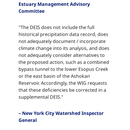
Estuary Management Advisory
Committee​​​​‌ ‍ ​‍​‍‌‍ ‌ ​‍‌‍‍‌‌‍‌ ‌‍‍‌‌‍ ‍​‍​‍​ ‍‍​‍​‍‌ ​ ‌‍​‌‌‍ ‍‌‍‍‌‌ ‌​‌ ‍‌​‍ ‍‌‍‍‌‌‍ ​‍​‍​‍ ​​‍​‍‌‍‍​‌ ​‍‌‍‌‌‌‍‌‍​‍​‍​ ‍‍​‍​‍‌‍‍​‌ ‌​‌ ‌​‌ ​​‌ ​ ​ ‍‍​‍ ​‍ ‌‍​ ‌‍ ‌‌ ​ ​‍ ‍‌‍ ‌‌‍​‌‌‍‍‌‌‍ ‍​‍ ‍​ ​‍​ ​​​ ​‍​ ‌​‌ ​‍‌‍‌‌‌‍‌​‌‍‌‌‌ ​ ‌‍‍‌‌‍‌ ‌‍ ‍​‍ ‍‌ ​‍‌‍‍‌‌ ‌‍‌‍‌‌‌ ​‍‌‍‍ ‌‍‌‌‌‍‌‌‌ ​​‌‍‌‌‌ ​‍​‍ ‍‌‍ ‌ ​‍‌‍‌ ​‍ ‌‍‍‌‌‍ ‍‌ ‌​‌‍‌‌‌‍ ‍‌ ‌​​‍ ‌‍‌‌‌‍‌​‌‍‍‌‌ ‌​​‍ ‌‍ ‌‌‍ ‌‍‌​‌‍‌‌​ ‌‌ ​​‌ ​‍‌‍‌‌‌ ​ ‌‍‌‌‌‍ ‍‌ ‌​‌‍​‌‌ ‌​‌‍‍‌‌‍ ‌‍ ‍​ ‍ ‌‍‍‌‌‍‌​​ ‌​ ‌ ​ ​‌​ ​‌​ ​‌​ ​ ‌‍​‌​ ​​​ ​ ​‍ ‌​ ​‌​ ‌​​ ‌‌‌‍​ ​‍ ‌​ ‌​‌‍​‍​ ‌‌​ ‌ ​‍ ‌‌‍​‍​ ​​​ ‌‍‌‍​ ​‍ ‌​ ​​​ ‌ ​ ‌‌​ ​​​ ‍‌​ ​ ​ ​‍‌‍‌‍​ ​​​ ‍‌​ ​‌‌‍​‌​ ‍ ‌ ‌​‌ ‍‌‌ ​​‌‍‌‌​ ‌‌‍​‌‌ ​‍‌ ‌​‌‍‍‌‌‍​ ‌‍ ​‌‍‌‌​ ‍ ‌ ​​‌‍​‌‌ ‌​‌‍‍​​ ‌‌‍​ ‌‍ ‌‍ ‍‌ ‌​‌‍‌‌‌‍ ‍‌ ‌​​‍‌‌​ ‌‌‌​​‍‌‌ ‌‍‍ ‌‍‌‌‌ ‍‌​‍‌‌​ ​ ‌​‌​​‍‌‌​ ​ ‌​‌​​‍‌‌​ ​‍​ ​‍‌‍‌‌​ ‌‌‌‍​‍​ ​ ​ ‍‌​ ​‌​ ‍​‌‍​ ‌‍​‌​ ‌ ​ ‍​‌‍​‍​‍‌‌​ ​‍​ ​‍​‍‌‌​ ‌‌‌​‌​​‍ ‍‌‍​ ‌‍‍​‌‍‍‌‌‍ ​‌‍‌​‌ ​‍‌‍‌‌‌‍ ‍​‍‌‌​ ‌‌‌​​‍‌‌ ‌‍‍ ‌‍‌‌‌ ‍‌​‍‌‌​ ​ ‌​‌​​‍‌‌​ ​ ‌​‌​​‍‌‌​ ​‍​ ​‍‌‍‌‌​ ‌‌‌‍​‍​ ​ ​ ‍‌​ ​‌​ ‍​‌‍​ ‌‍​‌​ ‌ ​ ‍​‌‍​‍​ ​​​‍‌‌​ ​‍​ ​‍​‍‌‌​ ‌‌‌​‌​​‍ ‍‌ ‌​‌‍‌‌‌ ‍​‌ ‌​​ ‌‍​‍‌‍​‌‌ ​ ‌‍‌‌‌‌‌‌‌ ​‍‌‍ ​​ ‌‌‍‍​‌ ‌​‌ ‌​‌ ​​‌ ​ ​‍‌‌​ ​ ‌​​‌​‍‌‌​ ​‍‌​‌‍​‍‌‌​ ​‍‌​‌‍‌‍​ ‌‍ ‌‌ ​ ​‍ ‍‌‍ ‌‌‍​‌‌‍‍‌‌‍ ‍​‍ ‍​ ​‍​ ​​​ ​‍​ ‌​‌ ​‍‌‍‌‌‌‍‌​‌‍‌‌‌ ​ ‌‍‍‌‌‍‌ ‌‍ ‍​‍ ‍‌ ​‍‌‍‍‌‌ ‌‍‌‍‌‌‌ ​‍‌‍‍ ‌‍‌‌‌‍‌‌‌ ​​‌‍‌‌‌ ​‍​‍ ‍‌‍ ‌ ​‍‌‍‌ ​‍‌‍‌‍‍‌‌‍‌​​ ‌​ ‌ ​ ​‌​ ​‌​ ​‌​ ​ ‌‍​‌​ ​​​ ​ ​‍ ‌​ ​‌​ ‌​​ ‌‌‌‍​ ​‍ ‌​ ‌​‌‍​‍​ ‌‌​ ‌ ​‍ ‌‌‍​‍​ ​​​ ‌‍‌‍​ ​‍ ‌​ ​​​ ‌ ​ ‌‌​ ​​​ ‍‌​ ​ ​ ​‍‌‍‌‍​ ​​​ ‍‌​ ​‌‌‍​‌​‍‌‍‌ ‌​‌ ‍‌‌ ​​‌‍‌‌​ ‌‌‍​‌‌ ​‍‌ ‌​‌‍‍‌‌‍​ ‌‍ ​‌‍‌‌​‍‌‍‌ ​​‌‍​‌‌ ‌​‌‍‍​​ ‌‌‍​ ‌‍ ‌‍ ‍‌ ‌​‌‍‌‌‌‍ ‍‌ ‌​​‍‌‌​ ‌‌‌​​‍‌‌ ‌‍‍ ‌‍‌‌‌ ‍‌​‍‌‌​ ​ ‌​‌​​‍‌‌​ ​ ‌​‌​​‍‌‌​ ​‍​ ​‍‌‍‌‌​ ‌‌‌‍​‍​ ​ ​ ‍‌​ ​‌​ ‍​‌‍​ ‌‍​‌​ ‌ ​ ‍​‌‍​‍​‍‌‌​ ​‍​ ​‍​‍‌‌​ ‌‌‌​‌​​‍ ‍‌‍​ ‌‍‍​‌‍‍‌‌‍ ​‌‍‌​‌ ​‍‌‍‌‌‌‍ ‍​‍‌‌​ ‌‌‌​​‍‌‌ ‌‍‍ ‌‍‌‌‌ ‍‌​‍‌‌​ ​ ‌​‌​​‍‌‌​ ​ ‌​‌​​‍‌‌​ ​‍​ ​‍‌‍‌‌​ ‌‌‌‍​‍​ ​ ​ ‍‌​ ​‌​ ‍​‌‍​ ‌‍​‌​ ‌ ​ ‍​‌‍​‍​ ​​​‍‌‌​ ​‍​ ​‍​‍‌‌​ ‌‌‌​‌​​‍ ‍‌ ‌​‌‍‌‌‌ ‍​‌ ‌​​‍‌‍‌ ​​‌‍‌‌‌ ​‍‌ ​ ‌ ​​‌‍‌‌‌‍​ ‌ ‌​‌‍‍‌‌ ‌‍‌‍‌‌​ ‌‌ ​​‌ ‌‌‌‍​‍‌‍ ​‌‍‍‌‌ ​ ‌‍‍​‌‍‌‌‌‍‌​​‍​‍‌ ‌
"The DEIS does not include the full
historical precipitation data record, does
not adequately document / incorporate
climate change into its analysis, and does
not adequately consider alternatives to
the proposed action, such as a combined
bypass tunnel to the lower Esopus Creek
or the east basin of the Ashokan
Reservoir. Accordingly, the WIG requests
that these deficiencies be corrected in a
supplemental DEIS."​​​​‌ ‍ ​‍​‍‌‍ ‌ ​‍‌‍‍‌‌‍‌ ‌‍‍‌‌‍ ‍​‍​‍​ ‍‍​‍​‍‌ ​ ‌‍​‌‌‍ ‍‌‍‍‌‌ ‌​‌ ‍‌​‍ ‍‌‍‍‌‌‍ ​‍​‍​‍ ​​‍​‍‌‍‍​‌ ​‍‌‍‌‌‌‍‌‍​‍​‍​ ‍‍​‍​‍‌‍‍​‌ ‌​‌ ‌​‌ ​​‌ ​ ​ ‍‍​‍ ​‍ ‌‍​ ‌‍ ‌‌ ​ ​‍ ‍‌‍ ‌‌‍​‌‌‍‍‌‌‍ ‍​‍ ‍​ ​‍​ ​​​ ​‍​ ‌​‌ ​‍‌‍‌‌‌‍‌​‌‍‌‌‌ ​ ‌‍‍‌‌‍‌ ‌‍ ‍​‍ ‍‌ ​‍‌‍‍‌‌ ‌‍‌‍‌‌‌ ​‍‌‍‍ ‌‍‌‌‌‍‌‌‌ ​​‌‍‌‌‌ ​‍​‍ ‍‌‍ ‌ ​‍‌‍‌ ​‍ ‌‍‍‌‌‍ ‍‌ ‌​‌‍‌‌‌‍ ‍‌ ‌​​‍ ‌‍‌‌‌‍‌​‌‍‍‌‌ ‌​​‍ ‌‍ ‌‌‍ ‌‍‌​‌‍‌‌​ ‌‌ ​​‌ ​‍‌‍‌‌‌ ​ ‌‍‌‌‌‍ ‍‌ ‌​‌‍​‌‌ ‌​‌‍‍‌‌‍ ‌‍ ‍​ ‍ ‌‍‍‌‌‍‌​​ ‌​ ‌ ​ ​‌​ ​‌​ ​‌​ ​ ‌‍​‌​ ​​​ ​ ​‍ ‌​ ​‌​ ‌​​ ‌‌‌‍​ ​‍ ‌​ ‌​‌‍​‍​ ‌‌​ ‌ ​‍ ‌‌‍​‍​ ​​​ ‌‍‌‍​ ​‍ ‌​ ​​​ ‌ ​ ‌‌​ ​​​ ‍‌​ ​ ​ ​‍‌‍‌‍​ ​​​ ‍‌​ ​‌‌‍​‌​ ‍ ‌ ‌​‌ ‍‌‌ ​​‌‍‌‌​ ‌‌‍​‌‌ ​‍‌ ‌​‌‍‍‌‌‍​ ‌‍ ​‌‍‌‌​ ‍ ‌ ​​‌‍​‌‌ ‌​‌‍‍​​ ‌‌‍​ ‌‍ ‌‍ ‍‌ ‌​‌‍‌‌‌‍ ‍‌ ‌​​‍‌‌​ ‌‌‌​​‍‌‌ ‌‍‍ ‌‍‌‌‌ ‍‌​‍‌‌​ ​ ‌​‌​​‍‌‌​ ​ ‌​‌​​‍‌‌​ ​‍​ ​‍​ ‌​‌‍‌​‌‍‌​‌‍​‌​ ‌‌‌‍​‌‌‍​‍​ ​ ​ ​‍‌‍​ ​ ​​‌‍​ ​‍‌‌​ ​‍​ ​‍​‍‌‌​ ‌‌‌​‌​​‍ ‍‌‍​ ‌‍‍​‌‍‍‌‌‍ ​‌‍‌​‌ ​‍‌‍‌‌‌‍ ‍​‍‌‌​ ‌‌‌​​‍‌‌ ‌‍‍ ‌‍‌‌‌ ‍‌​‍‌‌​ ​ ‌​‌​​‍‌‌​ ​ ‌​‌​​‍‌‌​ ​‍​ ​‍​ ‌​‌‍‌​‌‍‌​‌‍​‌​ ‌‌‌‍​‌‌‍​‍​ ​ ​ ​‍‌‍​ ​ ​​‌‍​ ​ ​​​‍‌‌​ ​‍​ ​‍​‍‌‌​ ‌‌‌​‌​​‍ ‍‌ ‌​‌‍‌‌‌ ‍​‌ ‌​​ ‌‍​‍‌‍​‌‌ ​ ‌‍‌‌‌‌‌‌‌ ​‍‌‍ ​​ ‌‌‍‍​‌ ‌​‌ ‌​‌ ​​‌ ​ ​‍‌‌​ ​ ‌​​‌​‍‌‌​ ​‍‌​‌‍​‍‌‌​ ​‍‌​‌‍‌‍​ ‌‍ ‌‌ ​ ​‍ ‍‌‍ ‌‌‍​‌‌‍‍‌‌‍ ‍​‍ ‍​ ​‍​ ​​​ ​‍​ ‌​‌ ​‍‌‍‌‌‌‍‌​‌‍‌‌‌ ​ ‌‍‍‌‌‍‌ ‌‍ ‍​‍ ‍‌ ​‍‌‍‍‌‌ ‌‍‌‍‌‌‌ ​‍‌‍‍ ‌‍‌‌‌‍‌‌‌ ​​‌‍‌‌‌ ​‍​‍ ‍‌‍ ‌ ​‍‌‍‌ ​‍‌‍‌‍‍‌‌‍‌​​ ‌​ ‌ ​ ​‌​ ​‌​ ​‌​ ​ ‌‍​‌​ ​​​ ​ ​‍ ‌​ ​‌​ ‌​​ ‌‌‌‍​ ​‍ ‌​ ‌​‌‍​‍​ ‌‌​ ‌ ​‍ ‌‌‍​‍​ ​​​ ‌‍‌‍​ ​‍ ‌​ ​​​ ‌ ​ ‌‌​ ​​​ ‍‌​ ​ ​ ​‍‌‍‌‍​ ​​​ ‍‌​ ​‌‌‍​‌​‍‌‍‌ ‌​‌ ‍‌‌ ​​‌‍‌‌​ ‌‌‍​‌‌ ​‍‌ ‌​‌‍‍‌‌‍​ ‌‍ ​‌‍‌‌​‍‌‍‌ ​​‌‍​‌‌ ‌​‌‍‍​​ ‌‌‍​ ‌‍ ‌‍ ‍‌ ‌​‌‍‌‌‌‍ ‍‌ ‌​​‍‌‌​ ‌‌‌​​‍‌‌ ‌‍‍ ‌‍‌‌‌ ‍‌​‍‌‌​ ​ ‌​‌​​‍‌‌​ ​ ‌​‌​​‍‌‌​ ​‍​ ​‍​ ‌​‌‍‌​‌‍‌​‌‍​‌​ ‌‌‌‍​‌‌‍​‍​ ​ ​ ​‍‌‍​ ​ ​​‌‍​ ​‍‌‌​ ​‍​ ​‍​‍‌‌​ ‌‌‌​‌​​‍ ‍‌‍​ ‌‍‍​‌‍‍‌‌‍ ​‌‍‌​‌ ​‍‌‍‌‌‌‍ ‍​‍‌‌​ ‌‌‌​​‍‌‌ ‌‍‍ ‌‍‌‌‌ ‍‌​‍‌‌​ ​ ‌​‌​​‍‌‌​ ​ ‌​‌​​‍‌‌​ ​‍​ ​‍​ ‌​‌‍‌​‌‍‌​‌‍​‌​ ‌‌‌‍​‌‌‍​‍​ ​ ​ ​‍‌‍​ ​ ​​‌‍​ ​ ​​​‍‌‌​ ​‍​ ​‍​‍‌‌​ ‌‌‌​‌​​‍ ‍‌ ‌​‌‍‌‌‌ ‍​‌ ‌​​‍‌‍‌ ​​‌‍‌‌‌ ​‍‌ ​ ‌ ​​‌‍‌‌‌‍​ ‌ ‌​‌‍‍‌‌ ‌‍‌‍‌‌​ ‌‌ ​​‌ ‌‌‌‍​‍‌‍ ​‌‍‍‌‌ ​ ‌‍‍​‌‍‌‌‌‍‌​​‍​‍‌ ‌
– New York City Watershed Inspector
General​​​​‌ ‍ ​‍​‍‌‍ ‌ ​‍‌‍‍‌‌‍‌ ‌‍‍‌‌‍ ‍​‍​‍​ ‍‍​‍​‍‌ ​ ‌‍​‌‌‍ ‍‌‍‍‌‌ ‌​‌ ‍‌​‍ ‍‌‍‍‌‌‍ ​‍​‍​‍ ​​‍​‍‌‍‍​‌ ​‍‌‍‌‌‌‍‌‍​‍​‍​ ‍‍​‍​‍‌‍‍​‌ ‌​‌ ‌​‌ ​​‌ ​ ​ ‍‍​‍ ​‍ ‌‍​ ‌‍ ‌‌ ​ ​‍ ‍‌‍ ‌‌‍​‌‌‍‍‌‌‍ ‍​‍ ‍​ ​‍​ ​​​ ​‍​ ‌​‌ ​‍‌‍‌‌‌‍‌​‌‍‌‌‌ ​ ‌‍‍‌‌‍‌ ‌‍ ‍​‍ ‍‌ ​‍‌‍‍‌‌ ‌‍‌‍‌‌‌ ​‍‌‍‍ ‌‍‌‌‌‍‌‌‌ ​​‌‍‌‌‌ ​‍​‍ ‍‌‍ ‌ ​‍‌‍‌ ​‍ ‌‍‍‌‌‍ ‍‌ ‌​‌‍‌‌‌‍ ‍‌ ‌​​‍ ‌‍‌‌‌‍‌​‌‍‍‌‌ ‌​​‍ ‌‍ ‌‌‍ ‌‍‌​‌‍‌‌​ ‌‌ ​​‌ ​‍‌‍‌‌‌ ​ ‌‍‌‌‌‍ ‍‌ ‌​‌‍​‌‌ ‌​‌‍‍‌‌‍ ‌‍ ‍​ ‍ ‌‍‍‌‌‍‌​​ ‌​ ‌ ​ ​‌​ ​‌​ ​‌​ ​ ‌‍​‌​ ​​​ ​ ​‍ ‌​ ​‌​ ‌​​ ‌‌‌‍​ ​‍ ‌​ ‌​‌‍​‍​ ‌‌​ ‌ ​‍ ‌‌‍​‍​ ​​​ ‌‍‌‍​ ​‍ ‌​ ​​​ ‌ ​ ‌‌​ ​​​ ‍‌​ ​ ​ ​‍‌‍‌‍​ ​​​ ‍‌​ ​‌‌‍​‌​ ‍ ‌ ‌​‌ ‍‌‌ ​​‌‍‌‌​ ‌‌‍​‌‌ ​‍‌ ‌​‌‍‍‌‌‍​ ‌‍ ​‌‍‌‌​ ‍ ‌ ​​‌‍​‌‌ ‌​‌‍‍​​ ‌‌‍​ ‌‍ ‌‍ ‍‌ ‌​‌‍‌‌‌‍ ‍‌ ‌​​‍‌‌​ ‌‌‌​​‍‌‌ ‌‍‍ ‌‍‌‌‌ ‍‌​‍‌‌​ ​ ‌​‌​​‍‌‌​ ​ ‌​‌​​‍‌‌​ ​‍​ ​‍‌‍‌‌‌‍​‍​ ​​​ ‌​​ ‍​​ ‍​‌‍‌‌​ ​‌‌‍‌‍​ ‍​​ ‌‌​ ​ ​‍‌‌​ ​‍​ ​‍​‍‌‌​ ‌‌‌​‌​​‍ ‍‌‍​ ‌‍‍​‌‍‍‌‌‍ ​‌‍‌​‌ ​‍‌‍‌‌‌‍ ‍​‍‌‌​ ‌‌‌​​‍‌‌ ‌‍‍ ‌‍‌‌‌ ‍‌​‍‌‌​ ​ ‌​‌​​‍‌‌​ ​ ‌​‌​​‍‌‌​ ​‍​ ​‍‌‍‌‌‌‍​‍​ ​​​ ‌​​ ‍​​ ‍​‌‍‌‌​ ​‌‌‍‌‍​ ‍​​ ‌‌​ ​ ​ ​​​‍‌‌​ ​‍​ ​‍​‍‌‌​ ‌‌‌​‌​​‍ ‍‌ ‌​‌‍‌‌‌ ‍​‌ ‌​​ ‌‍​‍‌‍​‌‌ ​ ‌‍‌‌‌‌‌‌‌ ​‍‌‍ ​​ ‌‌‍‍​‌ ‌​‌ ‌​‌ ​​‌ ​ ​‍‌‌​ ​ ‌​​‌​‍‌‌​ ​‍‌​‌‍​‍‌‌​ ​‍‌​‌‍‌‍​ ‌‍ ‌‌ ​ ​‍ ‍‌‍ ‌‌‍​‌‌‍‍‌‌‍ ‍​‍ ‍​ ​‍​ ​​​ ​‍​ ‌​‌ ​‍‌‍‌‌‌‍‌​‌‍‌‌‌ ​ ‌‍‍‌‌‍‌ ‌‍ ‍​‍ ‍‌ ​‍‌‍‍‌‌ ‌‍‌‍‌‌‌ ​‍‌‍‍ ‌‍‌‌‌‍‌‌‌ ​​‌‍‌‌‌ ​‍​‍ ‍‌‍ ‌ ​‍‌‍‌ ​‍‌‍‌‍‍‌‌‍‌​​ ‌​ ‌ ​ ​‌​ ​‌​ ​‌​ ​ ‌‍​‌​ ​​​ ​ ​‍ ‌​ ​‌​ ‌​​ ‌‌‌‍​ ​‍ ‌​ ‌​‌‍​‍​ ‌‌​ ‌ ​‍ ‌‌‍​‍​ ​​​ ‌‍‌‍​ ​‍ ‌​ ​​​ ‌ ​ ‌‌​ ​​​ ‍‌​ ​ ​ ​‍‌‍‌‍​ ​​​ ‍‌​ ​‌‌‍​‌​‍‌‍‌ ‌​‌ ‍‌‌ ​​‌‍‌‌​ ‌‌‍​‌‌ ​‍‌ ‌​‌‍‍‌‌‍​ ‌‍ ​‌‍‌‌​‍‌‍‌ ​​‌‍​‌‌ ‌​‌‍‍​​ ‌‌‍​ ‌‍ ‌‍ ‍‌ ‌​‌‍‌‌‌‍ ‍‌ ‌​​‍‌‌​ ‌‌‌​​‍‌‌ ‌‍‍ ‌‍‌‌‌ ‍‌​‍‌‌​ ​ ‌​‌​​‍‌‌​ ​ ‌​‌​​‍‌‌​ ​‍​ ​‍‌‍‌‌‌‍​‍​ ​​​ ‌​​ ‍​​ ‍​‌‍‌‌​ ​‌‌‍‌‍​ ‍​​ ‌‌​ ​ ​‍‌‌​ ​‍​ ​‍​‍‌‌​ ‌‌‌​‌​​‍ ‍‌‍​ ‌‍‍​‌‍‍‌‌‍ ​‌‍‌​‌ ​‍‌‍‌‌‌‍ ‍​‍‌‌​ ‌‌‌​​‍‌‌ ‌‍‍ ‌‍‌‌‌ ‍‌​‍‌‌​ ​ ‌​‌​​‍‌‌​ ​ ‌​‌​​‍‌‌​ ​‍​ ​‍‌‍‌‌‌‍​‍​ ​​​ ‌​​ ‍​​ ‍​‌‍‌‌​ ​‌‌‍‌‍​ ‍​​ ‌‌​ ​ ​ ​​​‍‌‌​ ​‍​ ​‍​‍‌‌​ ‌‌‌​‌​​‍ ‍‌ ‌​‌‍‌‌‌ ‍​‌ ‌​​‍‌‍‌ ​​‌‍‌‌‌ ​‍‌ ​ ‌ ​​‌‍‌‌‌‍​ ‌ ‌​‌‍‍‌‌ ‌‍‌‍‌‌​ ‌‌ ​​‌ ‌‌‌‍​‍‌‍ ​‌‍‍‌‌ ​ ‌‍‍​‌‍‌‌‌‍‌​​‍​‍‌ ‌