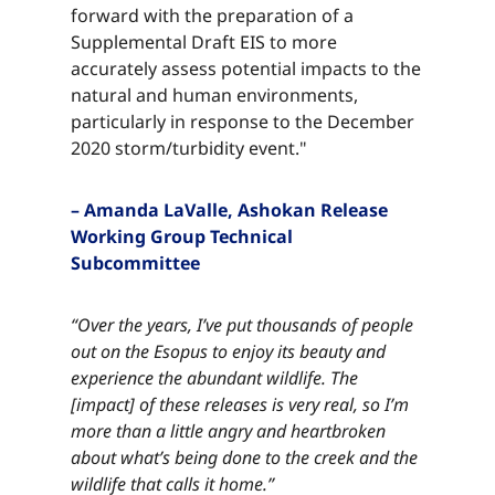
forward with the preparation of a
Supplemental Draft EIS to more
accurately assess potential impacts to the
natural and human environments,
particularly in response to the December
2020 storm/turbidity event."​​​​‌ ‍ ​‍​‍‌‍ ‌ ​‍‌‍‍‌‌‍‌ ‌‍‍‌‌‍ ‍​‍​‍​ ‍‍​‍​‍‌ ​ ‌‍​‌‌‍ ‍‌‍‍‌‌ ‌​‌ ‍‌​‍ ‍‌‍‍‌‌‍ ​‍​‍​‍ ​​‍​‍‌‍‍​‌ ​‍‌‍‌‌‌‍‌‍​‍​‍​ ‍‍​‍​‍‌‍‍​‌ ‌​‌ ‌​‌ ​​‌ ​ ​ ‍‍​‍ ​‍ ‌‍​ ‌‍ ‌‌ ​ ​‍ ‍‌‍ ‌‌‍​‌‌‍‍‌‌‍ ‍​‍ ‍​ ​‍​ ​​​ ​‍​ ‌​‌ ​‍‌‍‌‌‌‍‌​‌‍‌‌‌ ​ ‌‍‍‌‌‍‌ ‌‍ ‍​‍ ‍‌ ​‍‌‍‍‌‌ ‌‍‌‍‌‌‌ ​‍‌‍‍ ‌‍‌‌‌‍‌‌‌ ​​‌‍‌‌‌ ​‍​‍ ‍‌‍ ‌ ​‍‌‍‌ ​‍ ‌‍‍‌‌‍ ‍‌ ‌​‌‍‌‌‌‍ ‍‌ ‌​​‍ ‌‍‌‌‌‍‌​‌‍‍‌‌ ‌​​‍ ‌‍ ‌‌‍ ‌‍‌​‌‍‌‌​ ‌‌ ​​‌ ​‍‌‍‌‌‌ ​ ‌‍‌‌‌‍ ‍‌ ‌​‌‍​‌‌ ‌​‌‍‍‌‌‍ ‌‍ ‍​ ‍ ‌‍‍‌‌‍‌​​ ‌​ ‌ ​ ​‌​ ​‌​ ​‌​ ​ ‌‍​‌​ ​​​ ​ ​‍ ‌​ ​‌​ ‌​​ ‌‌‌‍​ ​‍ ‌​ ‌​‌‍​‍​ ‌‌​ ‌ ​‍ ‌‌‍​‍​ ​​​ ‌‍‌‍​ ​‍ ‌​ ​​​ ‌ ​ ‌‌​ ​​​ ‍‌​ ​ ​ ​‍‌‍‌‍​ ​​​ ‍‌​ ​‌‌‍​‌​ ‍ ‌ ‌​‌ ‍‌‌ ​​‌‍‌‌​ ‌‌‍​‌‌ ​‍‌ ‌​‌‍‍‌‌‍​ ‌‍ ​‌‍‌‌​ ‍ ‌ ​​‌‍​‌‌ ‌​‌‍‍​​ ‌‌‍​ ‌‍ ‌‍ ‍‌ ‌​‌‍‌‌‌‍ ‍‌ ‌​​‍‌‌​ ‌‌‌​​‍‌‌ ‌‍‍ ‌‍‌‌‌ ‍‌​‍‌‌​ ​ ‌​‌​​‍‌‌​ ​ ‌​‌​​‍‌‌​ ​‍​ ​‍‌‍‌‍​ ​ ‌‍​‌‌‍‌‌​ ‍​​ ​‍‌‍‌‌​ ‍​​ ‌ ​ ​‌​ ‌‌​ ‌​​‍‌‌​ ​‍​ ​‍​‍‌‌​ ‌‌‌​‌​​‍ ‍‌‍​ ‌‍‍​‌‍‍‌‌‍ ​‌‍‌​‌ ​‍‌‍‌‌‌‍ ‍​‍‌‌​ ‌‌‌​​‍‌‌ ‌‍‍ ‌‍‌‌‌ ‍‌​‍‌‌​ ​ ‌​‌​​‍‌‌​ ​ ‌​‌​​‍‌‌​ ​‍​ ​‍‌‍‌‍​ ​ ‌‍​‌‌‍‌‌​ ‍​​ ​‍‌‍‌‌​ ‍​​ ‌ ​ ​‌​ ‌‌​ ‌​​ ​​​‍‌‌​ ​‍​ ​‍​‍‌‌​ ‌‌‌​‌​​‍ ‍‌ ‌​‌‍‌‌‌ ‍​‌ ‌​​ ‌‍​‍‌‍​‌‌ ​ ‌‍‌‌‌‌‌‌‌ ​‍‌‍ ​​ ‌‌‍‍​‌ ‌​‌ ‌​‌ ​​‌ ​ ​‍‌‌​ ​ ‌​​‌​‍‌‌​ ​‍‌​‌‍​‍‌‌​ ​‍‌​‌‍‌‍​ ‌‍ ‌‌ ​ ​‍ ‍‌‍ ‌‌‍​‌‌‍‍‌‌‍ ‍​‍ ‍​ ​‍​ ​​​ ​‍​ ‌​‌ ​‍‌‍‌‌‌‍‌​‌‍‌‌‌ ​ ‌‍‍‌‌‍‌ ‌‍ ‍​‍ ‍‌ ​‍‌‍‍‌‌ ‌‍‌‍‌‌‌ ​‍‌‍‍ ‌‍‌‌‌‍‌‌‌ ​​‌‍‌‌‌ ​‍​‍ ‍‌‍ ‌ ​‍‌‍‌ ​‍‌‍‌‍‍‌‌‍‌​​ ‌​ ‌ ​ ​‌​ ​‌​ ​‌​ ​ ‌‍​‌​ ​​​ ​ ​‍ ‌​ ​‌​ ‌​​ ‌‌‌‍​ ​‍ ‌​ ‌​‌‍​‍​ ‌‌​ ‌ ​‍ ‌‌‍​‍​ ​​​ ‌‍‌‍​ ​‍ ‌​ ​​​ ‌ ​ ‌‌​ ​​​ ‍‌​ ​ ​ ​‍‌‍‌‍​ ​​​ ‍‌​ ​‌‌‍​‌​‍‌‍‌ ‌​‌ ‍‌‌ ​​‌‍‌‌​ ‌‌‍​‌‌ ​‍‌ ‌​‌‍‍‌‌‍​ ‌‍ ​‌‍‌‌​‍‌‍‌ ​​‌‍​‌‌ ‌​‌‍‍​​ ‌‌‍​ ‌‍ ‌‍ ‍‌ ‌​‌‍‌‌‌‍ ‍‌ ‌​​‍‌‌​ ‌‌‌​​‍‌‌ ‌‍‍ ‌‍‌‌‌ ‍‌​‍‌‌​ ​ ‌​‌​​‍‌‌​ ​ ‌​‌​​‍‌‌​ ​‍​ ​‍‌‍‌‍​ ​ ‌‍​‌‌‍‌‌​ ‍​​ ​‍‌‍‌‌​ ‍​​ ‌ ​ ​‌​ ‌‌​ ‌​​‍‌‌​ ​‍​ ​‍​‍‌‌​ ‌‌‌​‌​​‍ ‍‌‍​ ‌‍‍​‌‍‍‌‌‍ ​‌‍‌​‌ ​‍‌‍‌‌‌‍ ‍​‍‌‌​ ‌‌‌​​‍‌‌ ‌‍‍ ‌‍‌‌‌ ‍‌​‍‌‌​ ​ ‌​‌​​‍‌‌​ ​ ‌​‌​​‍‌‌​ ​‍​ ​‍‌‍‌‍​ ​ ‌‍​‌‌‍‌‌​ ‍​​ ​‍‌‍‌‌​ ‍​​ ‌ ​ ​‌​ ‌‌​ ‌​​ ​​​‍‌‌​ ​‍​ ​‍​‍‌‌​ ‌‌‌​‌​​‍ ‍‌ ‌​‌‍‌‌‌ ‍​‌ ‌​​‍‌‍‌ ​​‌‍‌‌‌ ​‍‌ ​ ‌ ​​‌‍‌‌‌‍​ ‌ ‌​‌‍‍‌‌ ‌‍‌‍‌‌​ ‌‌ ​​‌ ‌‌‌‍​‍‌‍ ​‌‍‍‌‌ ​ ‌‍‍​‌‍‌‌‌‍‌​​‍​‍‌ ‌
– Amanda LaValle, Ashokan Release
Working Group Technical
Subcommittee​​​​‌ ‍ ​‍​‍‌‍ ‌ ​‍‌‍‍‌‌‍‌ ‌‍‍‌‌‍ ‍​‍​‍​ ‍‍​‍​‍‌ ​ ‌‍​‌‌‍ ‍‌‍‍‌‌ ‌​‌ ‍‌​‍ ‍‌‍‍‌‌‍ ​‍​‍​‍ ​​‍​‍‌‍‍​‌ ​‍‌‍‌‌‌‍‌‍​‍​‍​ ‍‍​‍​‍‌‍‍​‌ ‌​‌ ‌​‌ ​​‌ ​ ​ ‍‍​‍ ​‍ ‌‍​ ‌‍ ‌‌ ​ ​‍ ‍‌‍ ‌‌‍​‌‌‍‍‌‌‍ ‍​‍ ‍​ ​‍​ ​​​ ​‍​ ‌​‌ ​‍‌‍‌‌‌‍‌​‌‍‌‌‌ ​ ‌‍‍‌‌‍‌ ‌‍ ‍​‍ ‍‌ ​‍‌‍‍‌‌ ‌‍‌‍‌‌‌ ​‍‌‍‍ ‌‍‌‌‌‍‌‌‌ ​​‌‍‌‌‌ ​‍​‍ ‍‌‍ ‌ ​‍‌‍‌ ​‍ ‌‍‍‌‌‍ ‍‌ ‌​‌‍‌‌‌‍ ‍‌ ‌​​‍ ‌‍‌‌‌‍‌​‌‍‍‌‌ ‌​​‍ ‌‍ ‌‌‍ ‌‍‌​‌‍‌‌​ ‌‌ ​​‌ ​‍‌‍‌‌‌ ​ ‌‍‌‌‌‍ ‍‌ ‌​‌‍​‌‌ ‌​‌‍‍‌‌‍ ‌‍ ‍​ ‍ ‌‍‍‌‌‍‌​​ ‌​ ‌ ​ ​‌​ ​‌​ ​‌​ ​ ‌‍​‌​ ​​​ ​ ​‍ ‌​ ​‌​ ‌​​ ‌‌‌‍​ ​‍ ‌​ ‌​‌‍​‍​ ‌‌​ ‌ ​‍ ‌‌‍​‍​ ​​​ ‌‍‌‍​ ​‍ ‌​ ​​​ ‌ ​ ‌‌​ ​​​ ‍‌​ ​ ​ ​‍‌‍‌‍​ ​​​ ‍‌​ ​‌‌‍​‌​ ‍ ‌ ‌​‌ ‍‌‌ ​​‌‍‌‌​ ‌‌‍​‌‌ ​‍‌ ‌​‌‍‍‌‌‍​ ‌‍ ​‌‍‌‌​ ‍ ‌ ​​‌‍​‌‌ ‌​‌‍‍​​ ‌‌‍​ ‌‍ ‌‍ ‍‌ ‌​‌‍‌‌‌‍ ‍‌ ‌​​‍‌‌​ ‌‌‌​​‍‌‌ ‌‍‍ ‌‍‌‌‌ ‍‌​‍‌‌​ ​ ‌​‌​​‍‌‌​ ​ ‌​‌​​‍‌‌​ ​‍​ ​‍​ ‌ ​ ‌‌‌‍‌‍‌‍‌​‌‍​‌​ ​‌‌‍‌​‌‍​‍‌‍​‌‌‍‌‍​ ‍​​ ​‍​‍‌‌​ ​‍​ ​‍​‍‌‌​ ‌‌‌​‌​​‍ ‍‌‍​ ‌‍‍​‌‍‍‌‌‍ ​‌‍‌​‌ ​‍‌‍‌‌‌‍ ‍​‍‌‌​ ‌‌‌​​‍‌‌ ‌‍‍ ‌‍‌‌‌ ‍‌​‍‌‌​ ​ ‌​‌​​‍‌‌​ ​ ‌​‌​​‍‌‌​ ​‍​ ​‍​ ‌ ​ ‌‌‌‍‌‍‌‍‌​‌‍​‌​ ​‌‌‍‌​‌‍​‍‌‍​‌‌‍‌‍​ ‍​​ ​‍​ ​​​‍‌‌​ ​‍​ ​‍​‍‌‌​ ‌‌‌​‌​​‍ ‍‌ ‌​‌‍‌‌‌ ‍​‌ ‌​​ ‌‍​‍‌‍​‌‌ ​ ‌‍‌‌‌‌‌‌‌ ​‍‌‍ ​​ ‌‌‍‍​‌ ‌​‌ ‌​‌ ​​‌ ​ ​‍‌‌​ ​ ‌​​‌​‍‌‌​ ​‍‌​‌‍​‍‌‌​ ​‍‌​‌‍‌‍​ ‌‍ ‌‌ ​ ​‍ ‍‌‍ ‌‌‍​‌‌‍‍‌‌‍ ‍​‍ ‍​ ​‍​ ​​​ ​‍​ ‌​‌ ​‍‌‍‌‌‌‍‌​‌‍‌‌‌ ​ ‌‍‍‌‌‍‌ ‌‍ ‍​‍ ‍‌ ​‍‌‍‍‌‌ ‌‍‌‍‌‌‌ ​‍‌‍‍ ‌‍‌‌‌‍‌‌‌ ​​‌‍‌‌‌ ​‍​‍ ‍‌‍ ‌ ​‍‌‍‌ ​‍‌‍‌‍‍‌‌‍‌​​ ‌​ ‌ ​ ​‌​ ​‌​ ​‌​ ​ ‌‍​‌​ ​​​ ​ ​‍ ‌​ ​‌​ ‌​​ ‌‌‌‍​ ​‍ ‌​ ‌​‌‍​‍​ ‌‌​ ‌ ​‍ ‌‌‍​‍​ ​​​ ‌‍‌‍​ ​‍ ‌​ ​​​ ‌ ​ ‌‌​ ​​​ ‍‌​ ​ ​ ​‍‌‍‌‍​ ​​​ ‍‌​ ​‌‌‍​‌​‍‌‍‌ ‌​‌ ‍‌‌ ​​‌‍‌‌​ ‌‌‍​‌‌ ​‍‌ ‌​‌‍‍‌‌‍​ ‌‍ ​‌‍‌‌​‍‌‍‌ ​​‌‍​‌‌ ‌​‌‍‍​​ ‌‌‍​ ‌‍ ‌‍ ‍‌ ‌​‌‍‌‌‌‍ ‍‌ ‌​​‍‌‌​ ‌‌‌​​‍‌‌ ‌‍‍ ‌‍‌‌‌ ‍‌​‍‌‌​ ​ ‌​‌​​‍‌‌​ ​ ‌​‌​​‍‌‌​ ​‍​ ​‍​ ‌ ​ ‌‌‌‍‌‍‌‍‌​‌‍​‌​ ​‌‌‍‌​‌‍​‍‌‍​‌‌‍‌‍​ ‍​​ ​‍​‍‌‌​ ​‍​ ​‍​‍‌‌​ ‌‌‌​‌​​‍ ‍‌‍​ ‌‍‍​‌‍‍‌‌‍ ​‌‍‌​‌ ​‍‌‍‌‌‌‍ ‍​‍‌‌​ ‌‌‌​​‍‌‌ ‌‍‍ ‌‍‌‌‌ ‍‌​‍‌‌​ ​ ‌​‌​​‍‌‌​ ​ ‌​‌​​‍‌‌​ ​‍​ ​‍​ ‌ ​ ‌‌‌‍‌‍‌‍‌​‌‍​‌​ ​‌‌‍‌​‌‍​‍‌‍​‌‌‍‌‍​ ‍​​ ​‍​ ​​​‍‌‌​ ​‍​ ​‍​‍‌‌​ ‌‌‌​‌​​‍ ‍‌ ‌​‌‍‌‌‌ ‍​‌ ‌​​‍‌‍‌ ​​‌‍‌‌‌ ​‍‌ ​ ‌ ​​‌‍‌‌‌‍​ ‌ ‌​‌‍‍‌‌ ‌‍‌‍‌‌​ ‌‌ ​​‌ ‌‌‌‍​‍‌‍ ​‌‍‍‌‌ ​ ‌‍‍​‌‍‌‌‌‍‌​​‍​‍‌ ‌
“Over the years, I’ve put thousands of people
out on the Esopus to enjoy its beauty and
experience the abundant wildlife. The
[impact] of these releases is very real, so I’m
more than a little angry and heartbroken
about what’s being done to the creek and the
wildlife that calls it home.”​​​​‌ ‍ ​‍​‍‌‍ ‌ ​‍‌‍‍‌‌‍‌ ‌‍‍‌‌‍ ‍​‍​‍​ ‍‍​‍​‍‌ ​ ‌‍​‌‌‍ ‍‌‍‍‌‌ ‌​‌ ‍‌​‍ ‍‌‍‍‌‌‍ ​‍​‍​‍ ​​‍​‍‌‍‍​‌ ​‍‌‍‌‌‌‍‌‍​‍​‍​ ‍‍​‍​‍‌‍‍​‌ ‌​‌ ‌​‌ ​​‌ ​ ​ ‍‍​‍ ​‍ ‌‍​ ‌‍ ‌‌ ​ ​‍ ‍‌‍ ‌‌‍​‌‌‍‍‌‌‍ ‍​‍ ‍​ ​‍​ ​​​ ​‍​ ‌​‌ ​‍‌‍‌‌‌‍‌​‌‍‌‌‌ ​ ‌‍‍‌‌‍‌ ‌‍ ‍​‍ ‍‌ ​‍‌‍‍‌‌ ‌‍‌‍‌‌‌ ​‍‌‍‍ ‌‍‌‌‌‍‌‌‌ ​​‌‍‌‌‌ ​‍​‍ ‍‌‍ ‌ ​‍‌‍‌ ​‍ ‌‍‍‌‌‍ ‍‌ ‌​‌‍‌‌‌‍ ‍‌ ‌​​‍ ‌‍‌‌‌‍‌​‌‍‍‌‌ ‌​​‍ ‌‍ ‌‌‍ ‌‍‌​‌‍‌‌​ ‌‌ ​​‌ ​‍‌‍‌‌‌ ​ ‌‍‌‌‌‍ ‍‌ ‌​‌‍​‌‌ ‌​‌‍‍‌‌‍ ‌‍ ‍​ ‍ ‌‍‍‌‌‍‌​​ ‌​ ‌ ​ ​‌​ ​‌​ ​‌​ ​ ‌‍​‌​ ​​​ ​ ​‍ ‌​ ​‌​ ‌​​ ‌‌‌‍​ ​‍ ‌​ ‌​‌‍​‍​ ‌‌​ ‌ ​‍ ‌‌‍​‍​ ​​​ ‌‍‌‍​ ​‍ ‌​ ​​​ ‌ ​ ‌‌​ ​​​ ‍‌​ ​ ​ ​‍‌‍‌‍​ ​​​ ‍‌​ ​‌‌‍​‌​ ‍ ‌ ‌​‌ ‍‌‌ ​​‌‍‌‌​ ‌‌‍​‌‌ ​‍‌ ‌​‌‍‍‌‌‍​ ‌‍ ​‌‍‌‌​ ‍ ‌ ​​‌‍​‌‌ ‌​‌‍‍​​ ‌‌‍​ ‌‍ ‌‍ ‍‌ ‌​‌‍‌‌‌‍ ‍‌ ‌​​‍‌‌​ ‌‌‌​​‍‌‌ ‌‍‍ ‌‍‌‌‌ ‍‌​‍‌‌​ ​ ‌​‌​​‍‌‌​ ​ ‌​‌​​‍‌‌​ ​‍​ ​‍‌‍​‌‌‍​‍​ ‍​‌‍​‍​ ‌​​ ‍‌​ ‌ ​ ‍​​ ‍‌​ ‌‌​ ​​​ ‍​​‍‌‌​ ​‍​ ​‍​‍‌‌​ ‌‌‌​‌​​‍ ‍‌‍​ ‌‍‍​‌‍‍‌‌‍ ​‌‍‌​‌ ​‍‌‍‌‌‌‍ ‍​‍‌‌​ ‌‌‌​​‍‌‌ ‌‍‍ ‌‍‌‌‌ ‍‌​‍‌‌​ ​ ‌​‌​​‍‌‌​ ​ ‌​‌​​‍‌‌​ ​‍​ ​‍‌‍​‌‌‍​‍​ ‍​‌‍​‍​ ‌​​ ‍‌​ ‌ ​ ‍​​ ‍‌​ ‌‌​ ​​​ ‍​​ ​​​‍‌‌​ ​‍​ ​‍​‍‌‌​ ‌‌‌​‌​​‍ ‍‌ ‌​‌‍‌‌‌ ‍​‌ ‌​​ ‌‍​‍‌‍​‌‌ ​ ‌‍‌‌‌‌‌‌‌ ​‍‌‍ ​​ ‌‌‍‍​‌ ‌​‌ ‌​‌ ​​‌ ​ ​‍‌‌​ ​ ‌​​‌​‍‌‌​ ​‍‌​‌‍​‍‌‌​ ​‍‌​‌‍‌‍​ ‌‍ ‌‌ ​ ​‍ ‍‌‍ ‌‌‍​‌‌‍‍‌‌‍ ‍​‍ ‍​ ​‍​ ​​​ ​‍​ ‌​‌ ​‍‌‍‌‌‌‍‌​‌‍‌‌‌ ​ ‌‍‍‌‌‍‌ ‌‍ ‍​‍ ‍‌ ​‍‌‍‍‌‌ ‌‍‌‍‌‌‌ ​‍‌‍‍ ‌‍‌‌‌‍‌‌‌ ​​‌‍‌‌‌ ​‍​‍ ‍‌‍ ‌ ​‍‌‍‌ ​‍‌‍‌‍‍‌‌‍‌​​ ‌​ ‌ ​ ​‌​ ​‌​ ​‌​ ​ ‌‍​‌​ ​​​ ​ ​‍ ‌​ ​‌​ ‌​​ ‌‌‌‍​ ​‍ ‌​ ‌​‌‍​‍​ ‌‌​ ‌ ​‍ ‌‌‍​‍​ ​​​ ‌‍‌‍​ ​‍ ‌​ ​​​ ‌ ​ ‌‌​ ​​​ ‍‌​ ​ ​ ​‍‌‍‌‍​ ​​​ ‍‌​ ​‌‌‍​‌​‍‌‍‌ ‌​‌ ‍‌‌ ​​‌‍‌‌​ ‌‌‍​‌‌ ​‍‌ ‌​‌‍‍‌‌‍​ ‌‍ ​‌‍‌‌​‍‌‍‌ ​​‌‍​‌‌ ‌​‌‍‍​​ ‌‌‍​ ‌‍ ‌‍ ‍‌ ‌​‌‍‌‌‌‍ ‍‌ ‌​​‍‌‌​ ‌‌‌​​‍‌‌ ‌‍‍ ‌‍‌‌‌ ‍‌​‍‌‌​ ​ ‌​‌​​‍‌‌​ ​ ‌​‌​​‍‌‌​ ​‍​ ​‍‌‍​‌‌‍​‍​ ‍​‌‍​‍​ ‌​​ ‍‌​ ‌ ​ ‍​​ ‍‌​ ‌‌​ ​​​ ‍​​‍‌‌​ ​‍​ ​‍​‍‌‌​ ‌‌‌​‌​​‍ ‍‌‍​ ‌‍‍​‌‍‍‌‌‍ ​‌‍‌​‌ ​‍‌‍‌‌‌‍ ‍​‍‌‌​ ‌‌‌​​‍‌‌ ‌‍‍ ‌‍‌‌‌ ‍‌​‍‌‌​ ​ ‌​‌​​‍‌‌​ ​ ‌​‌​​‍‌‌​ ​‍​ ​‍‌‍​‌‌‍​‍​ ‍​‌‍​‍​ ‌​​ ‍‌​ ‌ ​ ‍​​ ‍‌​ ‌‌​ ​​​ ‍​​ ​​​‍‌‌​ ​‍​ ​‍​‍‌‌​ ‌‌‌​‌​​‍ ‍‌ ‌​‌‍‌‌‌ ‍​‌ ‌​​‍‌‍‌ ​​‌‍‌‌‌ ​‍‌ ​ ‌ ​​‌‍‌‌‌‍​ ‌ ‌​‌‍‍‌‌ ‌‍‌‍‌‌​ ‌‌ ​​‌ ‌‌‌‍​‍‌‍ ​‌‍‍‌‌ ​ ‌‍‍​‌‍‌‌‌‍‌​​‍​‍‌ ‌