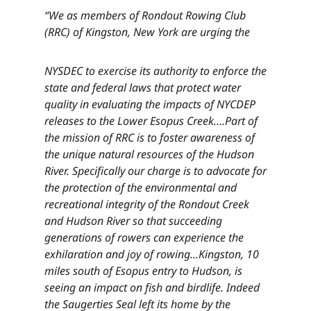
“We as members of Rondout Rowing Club
(RRC) of Kingston, New York are urging the​​​​‌ ‍ ​‍​‍‌‍ ‌ ​‍‌‍‍‌‌‍‌ ‌‍‍‌‌‍ ‍​‍​‍​ ‍‍​‍​‍‌ ​ ‌‍​‌‌‍ ‍‌‍‍‌‌ ‌​‌ ‍‌​‍ ‍‌‍‍‌‌‍ ​‍​‍​‍ ​​‍​‍‌‍‍​‌ ​‍‌‍‌‌‌‍‌‍​‍​‍​ ‍‍​‍​‍‌‍‍​‌ ‌​‌ ‌​‌ ​​‌ ​ ​ ‍‍​‍ ​‍ ‌‍​ ‌‍ ‌‌ ​ ​‍ ‍‌‍ ‌‌‍​‌‌‍‍‌‌‍ ‍​‍ ‍​ ​‍​ ​​​ ​‍​ ‌​‌ ​‍‌‍‌‌‌‍‌​‌‍‌‌‌ ​ ‌‍‍‌‌‍‌ ‌‍ ‍​‍ ‍‌ ​‍‌‍‍‌‌ ‌‍‌‍‌‌‌ ​‍‌‍‍ ‌‍‌‌‌‍‌‌‌ ​​‌‍‌‌‌ ​‍​‍ ‍‌‍ ‌ ​‍‌‍‌ ​‍ ‌‍‍‌‌‍ ‍‌ ‌​‌‍‌‌‌‍ ‍‌ ‌​​‍ ‌‍‌‌‌‍‌​‌‍‍‌‌ ‌​​‍ ‌‍ ‌‌‍ ‌‍‌​‌‍‌‌​ ‌‌ ​​‌ ​‍‌‍‌‌‌ ​ ‌‍‌‌‌‍ ‍‌ ‌​‌‍​‌‌ ‌​‌‍‍‌‌‍ ‌‍ ‍​ ‍ ‌‍‍‌‌‍‌​​ ‌​ ‌ ​ ​‌​ ​‌​ ​‌​ ​ ‌‍​‌​ ​​​ ​ ​‍ ‌​ ​‌​ ‌​​ ‌‌‌‍​ ​‍ ‌​ ‌​‌‍​‍​ ‌‌​ ‌ ​‍ ‌‌‍​‍​ ​​​ ‌‍‌‍​ ​‍ ‌​ ​​​ ‌ ​ ‌‌​ ​​​ ‍‌​ ​ ​ ​‍‌‍‌‍​ ​​​ ‍‌​ ​‌‌‍​‌​ ‍ ‌ ‌​‌ ‍‌‌ ​​‌‍‌‌​ ‌‌‍​‌‌ ​‍‌ ‌​‌‍‍‌‌‍​ ‌‍ ​‌‍‌‌​ ‍ ‌ ​​‌‍​‌‌ ‌​‌‍‍​​ ‌‌‍​ ‌‍ ‌‍ ‍‌ ‌​‌‍‌‌‌‍ ‍‌ ‌​​‍‌‌​ ‌‌‌​​‍‌‌ ‌‍‍ ‌‍‌‌‌ ‍‌​‍‌‌​ ​ ‌​‌​​‍‌‌​ ​ ‌​‌​​‍‌‌​ ​‍​ ​‍‌‍‌‌​ ‌ ​ ‍‌‌‍​ ‌‍​‌‌‍​ ​ ‌ ‌‍‌‍‌‍​‌​ ‍‌​ ‌​‌‍​ ​‍‌‌​ ​‍​ ​‍​‍‌‌​ ‌‌‌​‌​​‍ ‍‌‍​ ‌‍‍​‌‍‍‌‌‍ ​‌‍‌​‌ ​‍‌‍‌‌‌‍ ‍​‍‌‌​ ‌‌‌​​‍‌‌ ‌‍‍ ‌‍‌‌‌ ‍‌​‍‌‌​ ​ ‌​‌​​‍‌‌​ ​ ‌​‌​​‍‌‌​ ​‍​ ​‍‌‍‌‌​ ‌ ​ ‍‌‌‍​ ‌‍​‌‌‍​ ​ ‌ ‌‍‌‍‌‍​‌​ ‍‌​ ‌​‌‍​ ​ ​​​‍‌‌​ ​‍​ ​‍​‍‌‌​ ‌‌‌​‌​​‍ ‍‌ ‌​‌‍‌‌‌ ‍​‌ ‌​​ ‌‍​‍‌‍​‌‌ ​ ‌‍‌‌‌‌‌‌‌ ​‍‌‍ ​​ ‌‌‍‍​‌ ‌​‌ ‌​‌ ​​‌ ​ ​‍‌‌​ ​ ‌​​‌​‍‌‌​ ​‍‌​‌‍​‍‌‌​ ​‍‌​‌‍‌‍​ ‌‍ ‌‌ ​ ​‍ ‍‌‍ ‌‌‍​‌‌‍‍‌‌‍ ‍​‍ ‍​ ​‍​ ​​​ ​‍​ ‌​‌ ​‍‌‍‌‌‌‍‌​‌‍‌‌‌ ​ ‌‍‍‌‌‍‌ ‌‍ ‍​‍ ‍‌ ​‍‌‍‍‌‌ ‌‍‌‍‌‌‌ ​‍‌‍‍ ‌‍‌‌‌‍‌‌‌ ​​‌‍‌‌‌ ​‍​‍ ‍‌‍ ‌ ​‍‌‍‌ ​‍‌‍‌‍‍‌‌‍‌​​ ‌​ ‌ ​ ​‌​ ​‌​ ​‌​ ​ ‌‍​‌​ ​​​ ​ ​‍ ‌​ ​‌​ ‌​​ ‌‌‌‍​ ​‍ ‌​ ‌​‌‍​‍​ ‌‌​ ‌ ​‍ ‌‌‍​‍​ ​​​ ‌‍‌‍​ ​‍ ‌​ ​​​ ‌ ​ ‌‌​ ​​​ ‍‌​ ​ ​ ​‍‌‍‌‍​ ​​​ ‍‌​ ​‌‌‍​‌​‍‌‍‌ ‌​‌ ‍‌‌ ​​‌‍‌‌​ ‌‌‍​‌‌ ​‍‌ ‌​‌‍‍‌‌‍​ ‌‍ ​‌‍‌‌​‍‌‍‌ ​​‌‍​‌‌ ‌​‌‍‍​​ ‌‌‍​ ‌‍ ‌‍ ‍‌ ‌​‌‍‌‌‌‍ ‍‌ ‌​​‍‌‌​ ‌‌‌​​‍‌‌ ‌‍‍ ‌‍‌‌‌ ‍‌​‍‌‌​ ​ ‌​‌​​‍‌‌​ ​ ‌​‌​​‍‌‌​ ​‍​ ​‍‌‍‌‌​ ‌ ​ ‍‌‌‍​ ‌‍​‌‌‍​ ​ ‌ ‌‍‌‍‌‍​‌​ ‍‌​ ‌​‌‍​ ​‍‌‌​ ​‍​ ​‍​‍‌‌​ ‌‌‌​‌​​‍ ‍‌‍​ ‌‍‍​‌‍‍‌‌‍ ​‌‍‌​‌ ​‍‌‍‌‌‌‍ ‍​‍‌‌​ ‌‌‌​​‍‌‌ ‌‍‍ ‌‍‌‌‌ ‍‌​‍‌‌​ ​ ‌​‌​​‍‌‌​ ​ ‌​‌​​‍‌‌​ ​‍​ ​‍‌‍‌‌​ ‌ ​ ‍‌‌‍​ ‌‍​‌‌‍​ ​ ‌ ‌‍‌‍‌‍​‌​ ‍‌​ ‌​‌‍​ ​ ​​​‍‌‌​ ​‍​ ​‍​‍‌‌​ ‌‌‌​‌​​‍ ‍‌ ‌​‌‍‌‌‌ ‍​‌ ‌​​‍‌‍‌ ​​‌‍‌‌‌ ​‍‌ ​ ‌ ​​‌‍‌‌‌‍​ ‌ ‌​‌‍‍‌‌ ‌‍‌‍‌‌​ ‌‌ ​​‌ ‌‌‌‍​‍‌‍ ​‌‍‍‌‌ ​ ‌‍‍​‌‍‌‌‌‍‌​​‍​‍‌ ‌
NYSDEC to exercise its authority to enforce the
state and federal laws that protect water
quality in evaluating the impacts of NYCDEP
releases to the Lower Esopus Creek….Part of
the mission of RRC is to foster awareness of
the unique natural resources of the Hudson
River. Specifically our charge is to advocate for
the protection of the environmental and
recreational integrity of the Rondout Creek
and Hudson River so that succeeding
generations of rowers can experience the
exhilaration and joy of rowing...Kingston, 10
miles south of Esopus entry to Hudson, is
seeing an impact on fish and birdlife. Indeed
the Saugerties Seal left its home by the