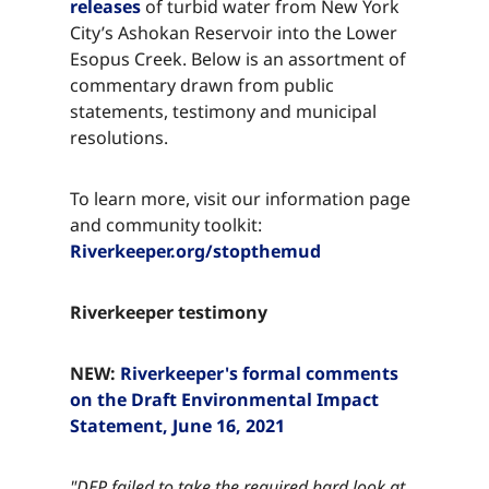
releases​​​​‌ ‍ ​‍​‍‌‍ ‌ ​‍‌‍‍‌‌‍‌ ‌‍‍‌‌‍ ‍​‍​‍​ ‍‍​‍​‍‌ ​ ‌‍​‌‌‍ ‍‌‍‍‌‌ ‌​‌ ‍‌​‍ ‍‌‍‍‌‌‍ ​‍​‍​‍ ​​‍​‍‌‍‍​‌ ​‍‌‍‌‌‌‍‌‍​‍​‍​ ‍‍​‍​‍‌‍‍​‌ ‌​‌ ‌​‌ ​​‌ ​ ​ ‍‍​‍ ​‍ ‌‍​ ‌‍ ‌‌ ​ ​‍ ‍‌‍ ‌‌‍​‌‌‍‍‌‌‍ ‍​‍ ‍​ ​‍​ ​​​ ​‍​ ‌​‌ ​‍‌‍‌‌‌‍‌​‌‍‌‌‌ ​ ‌‍‍‌‌‍‌ ‌‍ ‍​‍ ‍‌ ​‍‌‍‍‌‌ ‌‍‌‍‌‌‌ ​‍‌‍‍ ‌‍‌‌‌‍‌‌‌ ​​‌‍‌‌‌ ​‍​‍ ‍‌‍ ‌ ​‍‌‍‌ ​‍ ‌‍‍‌‌‍ ‍‌ ‌​‌‍‌‌‌‍ ‍‌ ‌​​‍ ‌‍‌‌‌‍‌​‌‍‍‌‌ ‌​​‍ ‌‍ ‌‌‍ ‌‍‌​‌‍‌‌​ ‌‌ ​​‌ ​‍‌‍‌‌‌ ​ ‌‍‌‌‌‍ ‍‌ ‌​‌‍​‌‌ ‌​‌‍‍‌‌‍ ‌‍ ‍​ ‍ ‌‍‍‌‌‍‌​​ ‌​ ‌ ​ ​‌​ ​‌​ ​‌​ ​ ‌‍​‌​ ​​​ ​ ​‍ ‌​ ​‌​ ‌​​ ‌‌‌‍​ ​‍ ‌​ ‌​‌‍​‍​ ‌‌​ ‌ ​‍ ‌‌‍​‍​ ​​​ ‌‍‌‍​ ​‍ ‌​ ​​​ ‌ ​ ‌‌​ ​​​ ‍‌​ ​ ​ ​‍‌‍‌‍​ ​​​ ‍‌​ ​‌‌‍​‌​ ‍ ‌ ‌​‌ ‍‌‌ ​​‌‍‌‌​ ‌‌‍​‌‌ ​‍‌ ‌​‌‍‍‌‌‍​ ‌‍ ​‌‍‌‌​ ‍ ‌ ​​‌‍​‌‌ ‌​‌‍‍​​ ‌‌‍​ ‌‍ ‌‍ ‍‌ ‌​‌‍‌‌‌‍ ‍‌ ‌​​‍‌‌​ ‌‌‌​​‍‌‌ ‌‍‍ ‌‍‌‌‌ ‍‌​‍‌‌​ ​ ‌​‌​​‍‌‌​ ​ ‌​‌​​‍‌‌​ ​‍​ ​‍​ ​​​ ‌ ​ ‌‌​ ​ ‌‍‌‍​ ​​‌‍​‌​ ​​​ ‌​​ ‌‌‌‍‌‍​ ​‌​‍‌‌​ ​‍​ ​‍​‍‌‌​ ‌‌‌​‌​​‍ ‍‌‍​ ‌‍‍​‌‍‍‌‌‍ ​‌‍‌​‌ ​‍‌‍‌‌‌‍ ‍​‍‌‌​ ‌‌‌​​‍‌‌ ‌‍‍ ‌‍‌‌‌ ‍‌​‍‌‌​ ​ ‌​‌​​‍‌‌​ ​ ‌​‌​​‍‌‌​ ​‍​ ​‍​ ​​​ ‌ ​ ‌‌​ ​ ‌‍‌‍​ ​​‌‍​‌​ ​​​ ‌​​ ‌‌‌‍‌‍​ ​‌​ ​‌​‍‌‌​ ​‍​ ​‍​‍‌‌​ ‌‌‌​‌​​‍ ‍‌ ‌​‌‍‌‌‌ ‍​‌ ‌​​ ‌‍​‍‌‍​‌‌ ​ ‌‍‌‌‌‌‌‌‌ ​‍‌‍ ​​ ‌‌‍‍​‌ ‌​‌ ‌​‌ ​​‌ ​ ​‍‌‌​ ​ ‌​​‌​‍‌‌​ ​‍‌​‌‍​‍‌‌​ ​‍‌​‌‍‌‍​ ‌‍ ‌‌ ​ ​‍ ‍‌‍ ‌‌‍​‌‌‍‍‌‌‍ ‍​‍ ‍​ ​‍​ ​​​ ​‍​ ‌​‌ ​‍‌‍‌‌‌‍‌​‌‍‌‌‌ ​ ‌‍‍‌‌‍‌ ‌‍ ‍​‍ ‍‌ ​‍‌‍‍‌‌ ‌‍‌‍‌‌‌ ​‍‌‍‍ ‌‍‌‌‌‍‌‌‌ ​​‌‍‌‌‌ ​‍​‍ ‍‌‍ ‌ ​‍‌‍‌ ​‍‌‍‌‍‍‌‌‍‌​​ ‌​ ‌ ​ ​‌​ ​‌​ ​‌​ ​ ‌‍​‌​ ​​​ ​ ​‍ ‌​ ​‌​ ‌​​ ‌‌‌‍​ ​‍ ‌​ ‌​‌‍​‍​ ‌‌​ ‌ ​‍ ‌‌‍​‍​ ​​​ ‌‍‌‍​ ​‍ ‌​ ​​​ ‌ ​ ‌‌​ ​​​ ‍‌​ ​ ​ ​‍‌‍‌‍​ ​​​ ‍‌​ ​‌‌‍​‌​‍‌‍‌ ‌​‌ ‍‌‌ ​​‌‍‌‌​ ‌‌‍​‌‌ ​‍‌ ‌​‌‍‍‌‌‍​ ‌‍ ​‌‍‌‌​‍‌‍‌ ​​‌‍​‌‌ ‌​‌‍‍​​ ‌‌‍​ ‌‍ ‌‍ ‍‌ ‌​‌‍‌‌‌‍ ‍‌ ‌​​‍‌‌​ ‌‌‌​​‍‌‌ ‌‍‍ ‌‍‌‌‌ ‍‌​‍‌‌​ ​ ‌​‌​​‍‌‌​ ​ ‌​‌​​‍‌‌​ ​‍​ ​‍​ ​​​ ‌ ​ ‌‌​ ​ ‌‍‌‍​ ​​‌‍​‌​ ​​​ ‌​​ ‌‌‌‍‌‍​ ​‌​‍‌‌​ ​‍​ ​‍​‍‌‌​ ‌‌‌​‌​​‍ ‍‌‍​ ‌‍‍​‌‍‍‌‌‍ ​‌‍‌​‌ ​‍‌‍‌‌‌‍ ‍​‍‌‌​ ‌‌‌​​‍‌‌ ‌‍‍ ‌‍‌‌‌ ‍‌​‍‌‌​ ​ ‌​‌​​‍‌‌​ ​ ‌​‌​​‍‌‌​ ​‍​ ​‍​ ​​​ ‌ ​ ‌‌​ ​ ‌‍‌‍​ ​​‌‍​‌​ ​​​ ‌​​ ‌‌‌‍‌‍​ ​‌​ ​‌​‍‌‌​ ​‍​ ​‍​‍‌‌​ ‌‌‌​‌​​‍ ‍‌ ‌​‌‍‌‌‌ ‍​‌ ‌​​‍‌‍‌ ​​‌‍‌‌‌ ​‍‌ ​ ‌ ​​‌‍‌‌‌‍​ ‌ ‌​‌‍‍‌‌ ‌‍‌‍‌‌​ ‌‌ ​​‌ ‌‌‌‍​‍‌‍ ​‌‍‍‌‌ ​ ‌‍‍​‌‍‌‌‌‍‌​​‍​‍‌ ‌
of turbid water from New York
City’s Ashokan Reservoir into the Lower
Esopus Creek. Below is an assortment of
commentary drawn from public
statements, testimony and municipal
resolutions.​​​​‌ ‍ ​‍​‍‌‍ ‌ ​‍‌‍‍‌‌‍‌ ‌‍‍‌‌‍ ‍​‍​‍​ ‍‍​‍​‍‌ ​ ‌‍​‌‌‍ ‍‌‍‍‌‌ ‌​‌ ‍‌​‍ ‍‌‍‍‌‌‍ ​‍​‍​‍ ​​‍​‍‌‍‍​‌ ​‍‌‍‌‌‌‍‌‍​‍​‍​ ‍‍​‍​‍‌‍‍​‌ ‌​‌ ‌​‌ ​​‌ ​ ​ ‍‍​‍ ​‍ ‌‍​ ‌‍ ‌‌ ​ ​‍ ‍‌‍ ‌‌‍​‌‌‍‍‌‌‍ ‍​‍ ‍​ ​‍​ ​​​ ​‍​ ‌​‌ ​‍‌‍‌‌‌‍‌​‌‍‌‌‌ ​ ‌‍‍‌‌‍‌ ‌‍ ‍​‍ ‍‌ ​‍‌‍‍‌‌ ‌‍‌‍‌‌‌ ​‍‌‍‍ ‌‍‌‌‌‍‌‌‌ ​​‌‍‌‌‌ ​‍​‍ ‍‌‍ ‌ ​‍‌‍‌ ​‍ ‌‍‍‌‌‍ ‍‌ ‌​‌‍‌‌‌‍ ‍‌ ‌​​‍ ‌‍‌‌‌‍‌​‌‍‍‌‌ ‌​​‍ ‌‍ ‌‌‍ ‌‍‌​‌‍‌‌​ ‌‌ ​​‌ ​‍‌‍‌‌‌ ​ ‌‍‌‌‌‍ ‍‌ ‌​‌‍​‌‌ ‌​‌‍‍‌‌‍ ‌‍ ‍​ ‍ ‌‍‍‌‌‍‌​​ ‌​ ‌ ​ ​‌​ ​‌​ ​‌​ ​ ‌‍​‌​ ​​​ ​ ​‍ ‌​ ​‌​ ‌​​ ‌‌‌‍​ ​‍ ‌​ ‌​‌‍​‍​ ‌‌​ ‌ ​‍ ‌‌‍​‍​ ​​​ ‌‍‌‍​ ​‍ ‌​ ​​​ ‌ ​ ‌‌​ ​​​ ‍‌​ ​ ​ ​‍‌‍‌‍​ ​​​ ‍‌​ ​‌‌‍​‌​ ‍ ‌ ‌​‌ ‍‌‌ ​​‌‍‌‌​ ‌‌‍​‌‌ ​‍‌ ‌​‌‍‍‌‌‍​ ‌‍ ​‌‍‌‌​ ‍ ‌ ​​‌‍​‌‌ ‌​‌‍‍​​ ‌‌‍​ ‌‍ ‌‍ ‍‌ ‌​‌‍‌‌‌‍ ‍‌ ‌​​‍‌‌​ ‌‌‌​​‍‌‌ ‌‍‍ ‌‍‌‌‌ ‍‌​‍‌‌​ ​ ‌​‌​​‍‌‌​ ​ ‌​‌​​‍‌‌​ ​‍​ ​‍​ ​​​ ‌ ​ ‌‌​ ​ ‌‍‌‍​ ​​‌‍​‌​ ​​​ ‌​​ ‌‌‌‍‌‍​ ​‌​‍‌‌​ ​‍​ ​‍​‍‌‌​ ‌‌‌​‌​​‍ ‍‌‍​ ‌‍‍​‌‍‍‌‌‍ ​‌‍‌​‌ ​‍‌‍‌‌‌‍ ‍​‍‌‌​ ‌‌‌​​‍‌‌ ‌‍‍ ‌‍‌‌‌ ‍‌​‍‌‌​ ​ ‌​‌​​‍‌‌​ ​ ‌​‌​​‍‌‌​ ​‍​ ​‍​ ​​​ ‌ ​ ‌‌​ ​ ‌‍‌‍​ ​​‌‍​‌​ ​​​ ‌​​ ‌‌‌‍‌‍​ ​‌​ ​‍​‍‌‌​ ​‍​ ​‍​‍‌‌​ ‌‌‌​‌​​‍ ‍‌ ‌​‌‍‌‌‌ ‍​‌ ‌​​ ‌‍​‍‌‍​‌‌ ​ ‌‍‌‌‌‌‌‌‌ ​‍‌‍ ​​ ‌‌‍‍​‌ ‌​‌ ‌​‌ ​​‌ ​ ​‍‌‌​ ​ ‌​​‌​‍‌‌​ ​‍‌​‌‍​‍‌‌​ ​‍‌​‌‍‌‍​ ‌‍ ‌‌ ​ ​‍ ‍‌‍ ‌‌‍​‌‌‍‍‌‌‍ ‍​‍ ‍​ ​‍​ ​​​ ​‍​ ‌​‌ ​‍‌‍‌‌‌‍‌​‌‍‌‌‌ ​ ‌‍‍‌‌‍‌ ‌‍ ‍​‍ ‍‌ ​‍‌‍‍‌‌ ‌‍‌‍‌‌‌ ​‍‌‍‍ ‌‍‌‌‌‍‌‌‌ ​​‌‍‌‌‌ ​‍​‍ ‍‌‍ ‌ ​‍‌‍‌ ​‍‌‍‌‍‍‌‌‍‌​​ ‌​ ‌ ​ ​‌​ ​‌​ ​‌​ ​ ‌‍​‌​ ​​​ ​ ​‍ ‌​ ​‌​ ‌​​ ‌‌‌‍​ ​‍ ‌​ ‌​‌‍​‍​ ‌‌​ ‌ ​‍ ‌‌‍​‍​ ​​​ ‌‍‌‍​ ​‍ ‌​ ​​​ ‌ ​ ‌‌​ ​​​ ‍‌​ ​ ​ ​‍‌‍‌‍​ ​​​ ‍‌​ ​‌‌‍​‌​‍‌‍‌ ‌​‌ ‍‌‌ ​​‌‍‌‌​ ‌‌‍​‌‌ ​‍‌ ‌​‌‍‍‌‌‍​ ‌‍ ​‌‍‌‌​‍‌‍‌ ​​‌‍​‌‌ ‌​‌‍‍​​ ‌‌‍​ ‌‍ ‌‍ ‍‌ ‌​‌‍‌‌‌‍ ‍‌ ‌​​‍‌‌​ ‌‌‌​​‍‌‌ ‌‍‍ ‌‍‌‌‌ ‍‌​‍‌‌​ ​ ‌​‌​​‍‌‌​ ​ ‌​‌​​‍‌‌​ ​‍​ ​‍​ ​​​ ‌ ​ ‌‌​ ​ ‌‍‌‍​ ​​‌‍​‌​ ​​​ ‌​​ ‌‌‌‍‌‍​ ​‌​‍‌‌​ ​‍​ ​‍​‍‌‌​ ‌‌‌​‌​​‍ ‍‌‍​ ‌‍‍​‌‍‍‌‌‍ ​‌‍‌​‌ ​‍‌‍‌‌‌‍ ‍​‍‌‌​ ‌‌‌​​‍‌‌ ‌‍‍ ‌‍‌‌‌ ‍‌​‍‌‌​ ​ ‌​‌​​‍‌‌​ ​ ‌​‌​​‍‌‌​ ​‍​ ​‍​ ​​​ ‌ ​ ‌‌​ ​ ‌‍‌‍​ ​​‌‍​‌​ ​​​ ‌​​ ‌‌‌‍‌‍​ ​‌​ ​‍​‍‌‌​ ​‍​ ​‍​‍‌‌​ ‌‌‌​‌​​‍ ‍‌ ‌​‌‍‌‌‌ ‍​‌ ‌​​‍‌‍‌ ​​‌‍‌‌‌ ​‍‌ ​ ‌ ​​‌‍‌‌‌‍​ ‌ ‌​‌‍‍‌‌ ‌‍‌‍‌‌​ ‌‌ ​​‌ ‌‌‌‍​‍‌‍ ​‌‍‍‌‌ ​ ‌‍‍​‌‍‌‌‌‍‌​​‍​‍‌ ‌
To learn more, visit our information page
and community toolkit:
Riverkeeper.org/stopthemud​​​​‌ ‍ ​‍​‍‌‍ ‌ ​‍‌‍‍‌‌‍‌ ‌‍‍‌‌‍ ‍​‍​‍​ ‍‍​‍​‍‌ ​ ‌‍​‌‌‍ ‍‌‍‍‌‌ ‌​‌ ‍‌​‍ ‍‌‍‍‌‌‍ ​‍​‍​‍ ​​‍​‍‌‍‍​‌ ​‍‌‍‌‌‌‍‌‍​‍​‍​ ‍‍​‍​‍‌‍‍​‌ ‌​‌ ‌​‌ ​​‌ ​ ​ ‍‍​‍ ​‍ ‌‍​ ‌‍ ‌‌ ​ ​‍ ‍‌‍ ‌‌‍​‌‌‍‍‌‌‍ ‍​‍ ‍​ ​‍​ ​​​ ​‍​ ‌​‌ ​‍‌‍‌‌‌‍‌​‌‍‌‌‌ ​ ‌‍‍‌‌‍‌ ‌‍ ‍​‍ ‍‌ ​‍‌‍‍‌‌ ‌‍‌‍‌‌‌ ​‍‌‍‍ ‌‍‌‌‌‍‌‌‌ ​​‌‍‌‌‌ ​‍​‍ ‍‌‍ ‌ ​‍‌‍‌ ​‍ ‌‍‍‌‌‍ ‍‌ ‌​‌‍‌‌‌‍ ‍‌ ‌​​‍ ‌‍‌‌‌‍‌​‌‍‍‌‌ ‌​​‍ ‌‍ ‌‌‍ ‌‍‌​‌‍‌‌​ ‌‌ ​​‌ ​‍‌‍‌‌‌ ​ ‌‍‌‌‌‍ ‍‌ ‌​‌‍​‌‌ ‌​‌‍‍‌‌‍ ‌‍ ‍​ ‍ ‌‍‍‌‌‍‌​​ ‌​ ‌ ​ ​‌​ ​‌​ ​‌​ ​ ‌‍​‌​ ​​​ ​ ​‍ ‌​ ​‌​ ‌​​ ‌‌‌‍​ ​‍ ‌​ ‌​‌‍​‍​ ‌‌​ ‌ ​‍ ‌‌‍​‍​ ​​​ ‌‍‌‍​ ​‍ ‌​ ​​​ ‌ ​ ‌‌​ ​​​ ‍‌​ ​ ​ ​‍‌‍‌‍​ ​​​ ‍‌​ ​‌‌‍​‌​ ‍ ‌ ‌​‌ ‍‌‌ ​​‌‍‌‌​ ‌‌‍​‌‌ ​‍‌ ‌​‌‍‍‌‌‍​ ‌‍ ​‌‍‌‌​ ‍ ‌ ​​‌‍​‌‌ ‌​‌‍‍​​ ‌‌‍​ ‌‍ ‌‍ ‍‌ ‌​‌‍‌‌‌‍ ‍‌ ‌​​‍‌‌​ ‌‌‌​​‍‌‌ ‌‍‍ ‌‍‌‌‌ ‍‌​‍‌‌​ ​ ‌​‌​​‍‌‌​ ​ ‌​‌​​‍‌‌​ ​‍​ ​‍​ ​​​ ​​​ ​ ​ ​‌​ ​ ​ ‍‌​ ‌‍​ ‌‌‌‍​‍‌‍​‌​ ‍​‌‍‌‍​‍‌‌​ ​‍​ ​‍​‍‌‌​ ‌‌‌​‌​​‍ ‍‌‍​ ‌‍‍​‌‍‍‌‌‍ ​‌‍‌​‌ ​‍‌‍‌‌‌‍ ‍​‍‌‌​ ‌‌‌​​‍‌‌ ‌‍‍ ‌‍‌‌‌ ‍‌​‍‌‌​ ​ ‌​‌​​‍‌‌​ ​ ‌​‌​​‍‌‌​ ​‍​ ​‍​ ​​​ ​​​ ​ ​ ​‌​ ​ ​ ‍‌​ ‌‍​ ‌‌‌‍​‍‌‍​‌​ ‍​‌‍‌‍​ ​‌​‍‌‌​ ​‍​ ​‍​‍‌‌​ ‌‌‌​‌​​‍ ‍‌ ‌​‌‍‌‌‌ ‍​‌ ‌​​ ‌‍​‍‌‍​‌‌ ​ ‌‍‌‌‌‌‌‌‌ ​‍‌‍ ​​ ‌‌‍‍​‌ ‌​‌ ‌​‌ ​​‌ ​ ​‍‌‌​ ​ ‌​​‌​‍‌‌​ ​‍‌​‌‍​‍‌‌​ ​‍‌​‌‍‌‍​ ‌‍ ‌‌ ​ ​‍ ‍‌‍ ‌‌‍​‌‌‍‍‌‌‍ ‍​‍ ‍​ ​‍​ ​​​ ​‍​ ‌​‌ ​‍‌‍‌‌‌‍‌​‌‍‌‌‌ ​ ‌‍‍‌‌‍‌ ‌‍ ‍​‍ ‍‌ ​‍‌‍‍‌‌ ‌‍‌‍‌‌‌ ​‍‌‍‍ ‌‍‌‌‌‍‌‌‌ ​​‌‍‌‌‌ ​‍​‍ ‍‌‍ ‌ ​‍‌‍‌ ​‍‌‍‌‍‍‌‌‍‌​​ ‌​ ‌ ​ ​‌​ ​‌​ ​‌​ ​ ‌‍​‌​ ​​​ ​ ​‍ ‌​ ​‌​ ‌​​ ‌‌‌‍​ ​‍ ‌​ ‌​‌‍​‍​ ‌‌​ ‌ ​‍ ‌‌‍​‍​ ​​​ ‌‍‌‍​ ​‍ ‌​ ​​​ ‌ ​ ‌‌​ ​​​ ‍‌​ ​ ​ ​‍‌‍‌‍​ ​​​ ‍‌​ ​‌‌‍​‌​‍‌‍‌ ‌​‌ ‍‌‌ ​​‌‍‌‌​ ‌‌‍​‌‌ ​‍‌ ‌​‌‍‍‌‌‍​ ‌‍ ​‌‍‌‌​‍‌‍‌ ​​‌‍​‌‌ ‌​‌‍‍​​ ‌‌‍​ ‌‍ ‌‍ ‍‌ ‌​‌‍‌‌‌‍ ‍‌ ‌​​‍‌‌​ ‌‌‌​​‍‌‌ ‌‍‍ ‌‍‌‌‌ ‍‌​‍‌‌​ ​ ‌​‌​​‍‌‌​ ​ ‌​‌​​‍‌‌​ ​‍​ ​‍​ ​​​ ​​​ ​ ​ ​‌​ ​ ​ ‍‌​ ‌‍​ ‌‌‌‍​‍‌‍​‌​ ‍​‌‍‌‍​‍‌‌​ ​‍​ ​‍​‍‌‌​ ‌‌‌​‌​​‍ ‍‌‍​ ‌‍‍​‌‍‍‌‌‍ ​‌‍‌​‌ ​‍‌‍‌‌‌‍ ‍​‍‌‌​ ‌‌‌​​‍‌‌ ‌‍‍ ‌‍‌‌‌ ‍‌​‍‌‌​ ​ ‌​‌​​‍‌‌​ ​ ‌​‌​​‍‌‌​ ​‍​ ​‍​ ​​​ ​​​ ​ ​ ​‌​ ​ ​ ‍‌​ ‌‍​ ‌‌‌‍​‍‌‍​‌​ ‍​‌‍‌‍​ ​‌​‍‌‌​ ​‍​ ​‍​‍‌‌​ ‌‌‌​‌​​‍ ‍‌ ‌​‌‍‌‌‌ ‍​‌ ‌​​‍‌‍‌ ​​‌‍‌‌‌ ​‍‌ ​ ‌ ​​‌‍‌‌‌‍​ ‌ ‌​‌‍‍‌‌ ‌‍‌‍‌‌​ ‌‌ ​​‌ ‌‌‌‍​‍‌‍ ​‌‍‍‌‌ ​ ‌‍‍​‌‍‌‌‌‍‌​​‍​‍‌ ‌
Riverkeeper testimony​​​​‌ ‍ ​‍​‍‌‍ ‌ ​‍‌‍‍‌‌‍‌ ‌‍‍‌‌‍ ‍​‍​‍​ ‍‍​‍​‍‌ ​ ‌‍​‌‌‍ ‍‌‍‍‌‌ ‌​‌ ‍‌​‍ ‍‌‍‍‌‌‍ ​‍​‍​‍ ​​‍​‍‌‍‍​‌ ​‍‌‍‌‌‌‍‌‍​‍​‍​ ‍‍​‍​‍‌‍‍​‌ ‌​‌ ‌​‌ ​​‌ ​ ​ ‍‍​‍ ​‍ ‌‍​ ‌‍ ‌‌ ​ ​‍ ‍‌‍ ‌‌‍​‌‌‍‍‌‌‍ ‍​‍ ‍​ ​‍​ ​​​ ​‍​ ‌​‌ ​‍‌‍‌‌‌‍‌​‌‍‌‌‌ ​ ‌‍‍‌‌‍‌ ‌‍ ‍​‍ ‍‌ ​‍‌‍‍‌‌ ‌‍‌‍‌‌‌ ​‍‌‍‍ ‌‍‌‌‌‍‌‌‌ ​​‌‍‌‌‌ ​‍​‍ ‍‌‍ ‌ ​‍‌‍‌ ​‍ ‌‍‍‌‌‍ ‍‌ ‌​‌‍‌‌‌‍ ‍‌ ‌​​‍ ‌‍‌‌‌‍‌​‌‍‍‌‌ ‌​​‍ ‌‍ ‌‌‍ ‌‍‌​‌‍‌‌​ ‌‌ ​​‌ ​‍‌‍‌‌‌ ​ ‌‍‌‌‌‍ ‍‌ ‌​‌‍​‌‌ ‌​‌‍‍‌‌‍ ‌‍ ‍​ ‍ ‌‍‍‌‌‍‌​​ ‌​ ‌ ​ ​‌​ ​‌​ ​‌​ ​ ‌‍​‌​ ​​​ ​ ​‍ ‌​ ​‌​ ‌​​ ‌‌‌‍​ ​‍ ‌​ ‌​‌‍​‍​ ‌‌​ ‌ ​‍ ‌‌‍​‍​ ​​​ ‌‍‌‍​ ​‍ ‌​ ​​​ ‌ ​ ‌‌​ ​​​ ‍‌​ ​ ​ ​‍‌‍‌‍​ ​​​ ‍‌​ ​‌‌‍​‌​ ‍ ‌ ‌​‌ ‍‌‌ ​​‌‍‌‌​ ‌‌‍​‌‌ ​‍‌ ‌​‌‍‍‌‌‍​ ‌‍ ​‌‍‌‌​ ‍ ‌ ​​‌‍​‌‌ ‌​‌‍‍​​ ‌‌‍​ ‌‍ ‌‍ ‍‌ ‌​‌‍‌‌‌‍ ‍‌ ‌​​‍‌‌​ ‌‌‌​​‍‌‌ ‌‍‍ ‌‍‌‌‌ ‍‌​‍‌‌​ ​ ‌​‌​​‍‌‌​ ​ ‌​‌​​‍‌‌​ ​‍​ ​‍​ ‍​‌‍​‍​ ​​​ ‌​​ ​‌​ ‌ ‌‍​‍‌‍‌‍​ ​ ​ ‌‌​ ​‍​ ‌‌​‍‌‌​ ​‍​ ​‍​‍‌‌​ ‌‌‌​‌​​‍ ‍‌‍​ ‌‍‍​‌‍‍‌‌‍ ​‌‍‌​‌ ​‍‌‍‌‌‌‍ ‍​‍‌‌​ ‌‌‌​​‍‌‌ ‌‍‍ ‌‍‌‌‌ ‍‌​‍‌‌​ ​ ‌​‌​​‍‌‌​ ​ ‌​‌​​‍‌‌​ ​‍​ ​‍​ ‍​‌‍​‍​ ​​​ ‌​​ ​‌​ ‌ ‌‍​‍‌‍‌‍​ ​ ​ ‌‌​ ​‍​ ‌‌​ ​​​‍‌‌​ ​‍​ ​‍​‍‌‌​ ‌‌‌​‌​​‍ ‍‌ ‌​‌‍‌‌‌ ‍​‌ ‌​​ ‌‍​‍‌‍​‌‌ ​ ‌‍‌‌‌‌‌‌‌ ​‍‌‍ ​​ ‌‌‍‍​‌ ‌​‌ ‌​‌ ​​‌ ​ ​‍‌‌​ ​ ‌​​‌​‍‌‌​ ​‍‌​‌‍​‍‌‌​ ​‍‌​‌‍‌‍​ ‌‍ ‌‌ ​ ​‍ ‍‌‍ ‌‌‍​‌‌‍‍‌‌‍ ‍​‍ ‍​ ​‍​ ​​​ ​‍​ ‌​‌ ​‍‌‍‌‌‌‍‌​‌‍‌‌‌ ​ ‌‍‍‌‌‍‌ ‌‍ ‍​‍ ‍‌ ​‍‌‍‍‌‌ ‌‍‌‍‌‌‌ ​‍‌‍‍ ‌‍‌‌‌‍‌‌‌ ​​‌‍‌‌‌ ​‍​‍ ‍‌‍ ‌ ​‍‌‍‌ ​‍‌‍‌‍‍‌‌‍‌​​ ‌​ ‌ ​ ​‌​ ​‌​ ​‌​ ​ ‌‍​‌​ ​​​ ​ ​‍ ‌​ ​‌​ ‌​​ ‌‌‌‍​ ​‍ ‌​ ‌​‌‍​‍​ ‌‌​ ‌ ​‍ ‌‌‍​‍​ ​​​ ‌‍‌‍​ ​‍ ‌​ ​​​ ‌ ​ ‌‌​ ​​​ ‍‌​ ​ ​ ​‍‌‍‌‍​ ​​​ ‍‌​ ​‌‌‍​‌​‍‌‍‌ ‌​‌ ‍‌‌ ​​‌‍‌‌​ ‌‌‍​‌‌ ​‍‌ ‌​‌‍‍‌‌‍​ ‌‍ ​‌‍‌‌​‍‌‍‌ ​​‌‍​‌‌ ‌​‌‍‍​​ ‌‌‍​ ‌‍ ‌‍ ‍‌ ‌​‌‍‌‌‌‍ ‍‌ ‌​​‍‌‌​ ‌‌‌​​‍‌‌ ‌‍‍ ‌‍‌‌‌ ‍‌​‍‌‌​ ​ ‌​‌​​‍‌‌​ ​ ‌​‌​​‍‌‌​ ​‍​ ​‍​ ‍​‌‍​‍​ ​​​ ‌​​ ​‌​ ‌ ‌‍​‍‌‍‌‍​ ​ ​ ‌‌​ ​‍​ ‌‌​‍‌‌​ ​‍​ ​‍​‍‌‌​ ‌‌‌​‌​​‍ ‍‌‍​ ‌‍‍​‌‍‍‌‌‍ ​‌‍‌​‌ ​‍‌‍‌‌‌‍ ‍​‍‌‌​ ‌‌‌​​‍‌‌ ‌‍‍ ‌‍‌‌‌ ‍‌​‍‌‌​ ​ ‌​‌​​‍‌‌​ ​ ‌​‌​​‍‌‌​ ​‍​ ​‍​ ‍​‌‍​‍​ ​​​ ‌​​ ​‌​ ‌ ‌‍​‍‌‍‌‍​ ​ ​ ‌‌​ ​‍​ ‌‌​ ​​​‍‌‌​ ​‍​ ​‍​‍‌‌​ ‌‌‌​‌​​‍ ‍‌ ‌​‌‍‌‌‌ ‍​‌ ‌​​‍‌‍‌ ​​‌‍‌‌‌ ​‍‌ ​ ‌ ​​‌‍‌‌‌‍​ ‌ ‌​‌‍‍‌‌ ‌‍‌‍‌‌​ ‌‌ ​​‌ ‌‌‌‍​‍‌‍ ​‌‍‍‌‌ ​ ‌‍‍​‌‍‌‌‌‍‌​​‍​‍‌ ‌
NEW:
Riverkeeper's formal comments
on the Draft Environmental Impact
Statement, June 16, 2021​​​​‌ ‍ ​‍​‍‌‍ ‌ ​‍‌‍‍‌‌‍‌ ‌‍‍‌‌‍ ‍​‍​‍​ ‍‍​‍​‍‌ ​ ‌‍​‌‌‍ ‍‌‍‍‌‌ ‌​‌ ‍‌​‍ ‍‌‍‍‌‌‍ ​‍​‍​‍ ​​‍​‍‌‍‍​‌ ​‍‌‍‌‌‌‍‌‍​‍​‍​ ‍‍​‍​‍‌‍‍​‌ ‌​‌ ‌​‌ ​​‌ ​ ​ ‍‍​‍ ​‍ ‌‍​ ‌‍ ‌‌ ​ ​‍ ‍‌‍ ‌‌‍​‌‌‍‍‌‌‍ ‍​‍ ‍​ ​‍​ ​​​ ​‍​ ‌​‌ ​‍‌‍‌‌‌‍‌​‌‍‌‌‌ ​ ‌‍‍‌‌‍‌ ‌‍ ‍​‍ ‍‌ ​‍‌‍‍‌‌ ‌‍‌‍‌‌‌ ​‍‌‍‍ ‌‍‌‌‌‍‌‌‌ ​​‌‍‌‌‌ ​‍​‍ ‍‌‍ ‌ ​‍‌‍‌ ​‍ ‌‍‍‌‌‍ ‍‌ ‌​‌‍‌‌‌‍ ‍‌ ‌​​‍ ‌‍‌‌‌‍‌​‌‍‍‌‌ ‌​​‍ ‌‍ ‌‌‍ ‌‍‌​‌‍‌‌​ ‌‌ ​​‌ ​‍‌‍‌‌‌ ​ ‌‍‌‌‌‍ ‍‌ ‌​‌‍​‌‌ ‌​‌‍‍‌‌‍ ‌‍ ‍​ ‍ ‌‍‍‌‌‍‌​​ ‌​ ‌ ​ ​‌​ ​‌​ ​‌​ ​ ‌‍​‌​ ​​​ ​ ​‍ ‌​ ​‌​ ‌​​ ‌‌‌‍​ ​‍ ‌​ ‌​‌‍​‍​ ‌‌​ ‌ ​‍ ‌‌‍​‍​ ​​​ ‌‍‌‍​ ​‍ ‌​ ​​​ ‌ ​ ‌‌​ ​​​ ‍‌​ ​ ​ ​‍‌‍‌‍​ ​​​ ‍‌​ ​‌‌‍​‌​ ‍ ‌ ‌​‌ ‍‌‌ ​​‌‍‌‌​ ‌‌‍​‌‌ ​‍‌ ‌​‌‍‍‌‌‍​ ‌‍ ​‌‍‌‌​ ‍ ‌ ​​‌‍​‌‌ ‌​‌‍‍​​ ‌‌‍​ ‌‍ ‌‍ ‍‌ ‌​‌‍‌‌‌‍ ‍‌ ‌​​‍‌‌​ ‌‌‌​​‍‌‌ ‌‍‍ ‌‍‌‌‌ ‍‌​‍‌‌​ ​ ‌​‌​​‍‌‌​ ​ ‌​‌​​‍‌‌​ ​‍​ ​‍​ ‌‍​ ‍‌‌‍​‌​ ‍‌‌‍‌‌​ ​ ​ ‍​​ ​‌‌‍‌‍​ ​​​ ​‍​ ‍‌​‍‌‌​ ​‍​ ​‍​‍‌‌​ ‌‌‌​‌​​‍ ‍‌‍​ ‌‍‍​‌‍‍‌‌‍ ​‌‍‌​‌ ​‍‌‍‌‌‌‍ ‍​‍‌‌​ ‌‌‌​​‍‌‌ ‌‍‍ ‌‍‌‌‌ ‍‌​‍‌‌​ ​ ‌​‌​​‍‌‌​ ​ ‌​‌​​‍‌‌​ ​‍​ ​‍​ ‌‍​ ‍‌‌‍​‌​ ‍‌‌‍‌‌​ ​ ​ ‍​​ ​‌‌‍‌‍​ ​​​ ​‍​ ‍‌​ ​‌​‍‌‌​ ​‍​ ​‍​‍‌‌​ ‌‌‌​‌​​‍ ‍‌ ‌​‌‍‌‌‌ ‍​‌ ‌​​ ‌‍​‍‌‍​‌‌ ​ ‌‍‌‌‌‌‌‌‌ ​‍‌‍ ​​ ‌‌‍‍​‌ ‌​‌ ‌​‌ ​​‌ ​ ​‍‌‌​ ​ ‌​​‌​‍‌‌​ ​‍‌​‌‍​‍‌‌​ ​‍‌​‌‍‌‍​ ‌‍ ‌‌ ​ ​‍ ‍‌‍ ‌‌‍​‌‌‍‍‌‌‍ ‍​‍ ‍​ ​‍​ ​​​ ​‍​ ‌​‌ ​‍‌‍‌‌‌‍‌​‌‍‌‌‌ ​ ‌‍‍‌‌‍‌ ‌‍ ‍​‍ ‍‌ ​‍‌‍‍‌‌ ‌‍‌‍‌‌‌ ​‍‌‍‍ ‌‍‌‌‌‍‌‌‌ ​​‌‍‌‌‌ ​‍​‍ ‍‌‍ ‌ ​‍‌‍‌ ​‍‌‍‌‍‍‌‌‍‌​​ ‌​ ‌ ​ ​‌​ ​‌​ ​‌​ ​ ‌‍​‌​ ​​​ ​ ​‍ ‌​ ​‌​ ‌​​ ‌‌‌‍​ ​‍ ‌​ ‌​‌‍​‍​ ‌‌​ ‌ ​‍ ‌‌‍​‍​ ​​​ ‌‍‌‍​ ​‍ ‌​ ​​​ ‌ ​ ‌‌​ ​​​ ‍‌​ ​ ​ ​‍‌‍‌‍​ ​​​ ‍‌​ ​‌‌‍​‌​‍‌‍‌ ‌​‌ ‍‌‌ ​​‌‍‌‌​ ‌‌‍​‌‌ ​‍‌ ‌​‌‍‍‌‌‍​ ‌‍ ​‌‍‌‌​‍‌‍‌ ​​‌‍​‌‌ ‌​‌‍‍​​ ‌‌‍​ ‌‍ ‌‍ ‍‌ ‌​‌‍‌‌‌‍ ‍‌ ‌​​‍‌‌​ ‌‌‌​​‍‌‌ ‌‍‍ ‌‍‌‌‌ ‍‌​‍‌‌​ ​ ‌​‌​​‍‌‌​ ​ ‌​‌​​‍‌‌​ ​‍​ ​‍​ ‌‍​ ‍‌‌‍​‌​ ‍‌‌‍‌‌​ ​ ​ ‍​​ ​‌‌‍‌‍​ ​​​ ​‍​ ‍‌​‍‌‌​ ​‍​ ​‍​‍‌‌​ ‌‌‌​‌​​‍ ‍‌‍​ ‌‍‍​‌‍‍‌‌‍ ​‌‍‌​‌ ​‍‌‍‌‌‌‍ ‍​‍‌‌​ ‌‌‌​​‍‌‌ ‌‍‍ ‌‍‌‌‌ ‍‌​‍‌‌​ ​ ‌​‌​​‍‌‌​ ​ ‌​‌​​‍‌‌​ ​‍​ ​‍​ ‌‍​ ‍‌‌‍​‌​ ‍‌‌‍‌‌​ ​ ​ ‍​​ ​‌‌‍‌‍​ ​​​ ​‍​ ‍‌​ ​‌​‍‌‌​ ​‍​ ​‍​‍‌‌​ ‌‌‌​‌​​‍ ‍‌ ‌​‌‍‌‌‌ ‍​‌ ‌​​‍‌‍‌ ​​‌‍‌‌‌ ​‍‌ ​ ‌ ​​‌‍‌‌‌‍​ ‌ ‌​‌‍‍‌‌ ‌‍‌‍‌‌​ ‌‌ ​​‌ ‌‌‌‍​‍‌‍ ​‌‍‍‌‌ ​ ‌‍‍​‌‍‌‌‌‍‌​​‍​‍‌ ‌
"DEP failed to take the required hard look at