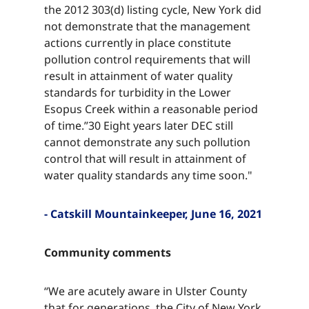
the 2012 303(d) listing cycle, New York did
not demonstrate that the management
actions currently in place constitute
pollution control requirements that will
result in attainment of water quality
standards for turbidity in the Lower
Esopus Creek within a reasonable period
of time.”30 Eight years later DEC still
cannot demonstrate any such pollution
control that will result in attainment of
water quality standards any time soon."​​​​‌ ‍ ​‍​‍‌‍ ‌ ​‍‌‍‍‌‌‍‌ ‌‍‍‌‌‍ ‍​‍​‍​ ‍‍​‍​‍‌ ​ ‌‍​‌‌‍ ‍‌‍‍‌‌ ‌​‌ ‍‌​‍ ‍‌‍‍‌‌‍ ​‍​‍​‍ ​​‍​‍‌‍‍​‌ ​‍‌‍‌‌‌‍‌‍​‍​‍​ ‍‍​‍​‍‌‍‍​‌ ‌​‌ ‌​‌ ​​‌ ​ ​ ‍‍​‍ ​‍ ‌‍​ ‌‍ ‌‌ ​ ​‍ ‍‌‍ ‌‌‍​‌‌‍‍‌‌‍ ‍​‍ ‍​ ​‍​ ​​​ ​‍​ ‌​‌ ​‍‌‍‌‌‌‍‌​‌‍‌‌‌ ​ ‌‍‍‌‌‍‌ ‌‍ ‍​‍ ‍‌ ​‍‌‍‍‌‌ ‌‍‌‍‌‌‌ ​‍‌‍‍ ‌‍‌‌‌‍‌‌‌ ​​‌‍‌‌‌ ​‍​‍ ‍‌‍ ‌ ​‍‌‍‌ ​‍ ‌‍‍‌‌‍ ‍‌ ‌​‌‍‌‌‌‍ ‍‌ ‌​​‍ ‌‍‌‌‌‍‌​‌‍‍‌‌ ‌​​‍ ‌‍ ‌‌‍ ‌‍‌​‌‍‌‌​ ‌‌ ​​‌ ​‍‌‍‌‌‌ ​ ‌‍‌‌‌‍ ‍‌ ‌​‌‍​‌‌ ‌​‌‍‍‌‌‍ ‌‍ ‍​ ‍ ‌‍‍‌‌‍‌​​ ‌​ ‌ ​ ​‌​ ​‌​ ​‌​ ​ ‌‍​‌​ ​​​ ​ ​‍ ‌​ ​‌​ ‌​​ ‌‌‌‍​ ​‍ ‌​ ‌​‌‍​‍​ ‌‌​ ‌ ​‍ ‌‌‍​‍​ ​​​ ‌‍‌‍​ ​‍ ‌​ ​​​ ‌ ​ ‌‌​ ​​​ ‍‌​ ​ ​ ​‍‌‍‌‍​ ​​​ ‍‌​ ​‌‌‍​‌​ ‍ ‌ ‌​‌ ‍‌‌ ​​‌‍‌‌​ ‌‌‍​‌‌ ​‍‌ ‌​‌‍‍‌‌‍​ ‌‍ ​‌‍‌‌​ ‍ ‌ ​​‌‍​‌‌ ‌​‌‍‍​​ ‌‌‍​ ‌‍ ‌‍ ‍‌ ‌​‌‍‌‌‌‍ ‍‌ ‌​​‍‌‌​ ‌‌‌​​‍‌‌ ‌‍‍ ‌‍‌‌‌ ‍‌​‍‌‌​ ​ ‌​‌​​‍‌‌​ ​ ‌​‌​​‍‌‌​ ​‍​ ​‍​ ‌​​ ‌ ​ ​‍​ ​‌​ ​ ‌‍​‌‌‍​‌‌‍‌‌‌‍​ ​ ‍‌‌‍‌​​ ‍‌​‍‌‌​ ​‍​ ​‍​‍‌‌​ ‌‌‌​‌​​‍ ‍‌‍​ ‌‍‍​‌‍‍‌‌‍ ​‌‍‌​‌ ​‍‌‍‌‌‌‍ ‍​‍‌‌​ ‌‌‌​​‍‌‌ ‌‍‍ ‌‍‌‌‌ ‍‌​‍‌‌​ ​ ‌​‌​​‍‌‌​ ​ ‌​‌​​‍‌‌​ ​‍​ ​‍​ ‌​​ ‌ ​ ​‍​ ​‌​ ​ ‌‍​‌‌‍​‌‌‍‌‌‌‍​ ​ ‍‌‌‍‌​​ ‍‌​ ​​​‍‌‌​ ​‍​ ​‍​‍‌‌​ ‌‌‌​‌​​‍ ‍‌ ‌​‌‍‌‌‌ ‍​‌ ‌​​ ‌‍​‍‌‍​‌‌ ​ ‌‍‌‌‌‌‌‌‌ ​‍‌‍ ​​ ‌‌‍‍​‌ ‌​‌ ‌​‌ ​​‌ ​ ​‍‌‌​ ​ ‌​​‌​‍‌‌​ ​‍‌​‌‍​‍‌‌​ ​‍‌​‌‍‌‍​ ‌‍ ‌‌ ​ ​‍ ‍‌‍ ‌‌‍​‌‌‍‍‌‌‍ ‍​‍ ‍​ ​‍​ ​​​ ​‍​ ‌​‌ ​‍‌‍‌‌‌‍‌​‌‍‌‌‌ ​ ‌‍‍‌‌‍‌ ‌‍ ‍​‍ ‍‌ ​‍‌‍‍‌‌ ‌‍‌‍‌‌‌ ​‍‌‍‍ ‌‍‌‌‌‍‌‌‌ ​​‌‍‌‌‌ ​‍​‍ ‍‌‍ ‌ ​‍‌‍‌ ​‍‌‍‌‍‍‌‌‍‌​​ ‌​ ‌ ​ ​‌​ ​‌​ ​‌​ ​ ‌‍​‌​ ​​​ ​ ​‍ ‌​ ​‌​ ‌​​ ‌‌‌‍​ ​‍ ‌​ ‌​‌‍​‍​ ‌‌​ ‌ ​‍ ‌‌‍​‍​ ​​​ ‌‍‌‍​ ​‍ ‌​ ​​​ ‌ ​ ‌‌​ ​​​ ‍‌​ ​ ​ ​‍‌‍‌‍​ ​​​ ‍‌​ ​‌‌‍​‌​‍‌‍‌ ‌​‌ ‍‌‌ ​​‌‍‌‌​ ‌‌‍​‌‌ ​‍‌ ‌​‌‍‍‌‌‍​ ‌‍ ​‌‍‌‌​‍‌‍‌ ​​‌‍​‌‌ ‌​‌‍‍​​ ‌‌‍​ ‌‍ ‌‍ ‍‌ ‌​‌‍‌‌‌‍ ‍‌ ‌​​‍‌‌​ ‌‌‌​​‍‌‌ ‌‍‍ ‌‍‌‌‌ ‍‌​‍‌‌​ ​ ‌​‌​​‍‌‌​ ​ ‌​‌​​‍‌‌​ ​‍​ ​‍​ ‌​​ ‌ ​ ​‍​ ​‌​ ​ ‌‍​‌‌‍​‌‌‍‌‌‌‍​ ​ ‍‌‌‍‌​​ ‍‌​‍‌‌​ ​‍​ ​‍​‍‌‌​ ‌‌‌​‌​​‍ ‍‌‍​ ‌‍‍​‌‍‍‌‌‍ ​‌‍‌​‌ ​‍‌‍‌‌‌‍ ‍​‍‌‌​ ‌‌‌​​‍‌‌ ‌‍‍ ‌‍‌‌‌ ‍‌​‍‌‌​ ​ ‌​‌​​‍‌‌​ ​ ‌​‌​​‍‌‌​ ​‍​ ​‍​ ‌​​ ‌ ​ ​‍​ ​‌​ ​ ‌‍​‌‌‍​‌‌‍‌‌‌‍​ ​ ‍‌‌‍‌​​ ‍‌​ ​​​‍‌‌​ ​‍​ ​‍​‍‌‌​ ‌‌‌​‌​​‍ ‍‌ ‌​‌‍‌‌‌ ‍​‌ ‌​​‍‌‍‌ ​​‌‍‌‌‌ ​‍‌ ​ ‌ ​​‌‍‌‌‌‍​ ‌ ‌​‌‍‍‌‌ ‌‍‌‍‌‌​ ‌‌ ​​‌ ‌‌‌‍​‍‌‍ ​‌‍‍‌‌ ​ ‌‍‍​‌‍‌‌‌‍‌​​‍​‍‌ ‌
- Catskill Mountainkeeper, June 16, 2021​​​​‌ ‍ ​‍​‍‌‍ ‌ ​‍‌‍‍‌‌‍‌ ‌‍‍‌‌‍ ‍​‍​‍​ ‍‍​‍​‍‌ ​ ‌‍​‌‌‍ ‍‌‍‍‌‌ ‌​‌ ‍‌​‍ ‍‌‍‍‌‌‍ ​‍​‍​‍ ​​‍​‍‌‍‍​‌ ​‍‌‍‌‌‌‍‌‍​‍​‍​ ‍‍​‍​‍‌‍‍​‌ ‌​‌ ‌​‌ ​​‌ ​ ​ ‍‍​‍ ​‍ ‌‍​ ‌‍ ‌‌ ​ ​‍ ‍‌‍ ‌‌‍​‌‌‍‍‌‌‍ ‍​‍ ‍​ ​‍​ ​​​ ​‍​ ‌​‌ ​‍‌‍‌‌‌‍‌​‌‍‌‌‌ ​ ‌‍‍‌‌‍‌ ‌‍ ‍​‍ ‍‌ ​‍‌‍‍‌‌ ‌‍‌‍‌‌‌ ​‍‌‍‍ ‌‍‌‌‌‍‌‌‌ ​​‌‍‌‌‌ ​‍​‍ ‍‌‍ ‌ ​‍‌‍‌ ​‍ ‌‍‍‌‌‍ ‍‌ ‌​‌‍‌‌‌‍ ‍‌ ‌​​‍ ‌‍‌‌‌‍‌​‌‍‍‌‌ ‌​​‍ ‌‍ ‌‌‍ ‌‍‌​‌‍‌‌​ ‌‌ ​​‌ ​‍‌‍‌‌‌ ​ ‌‍‌‌‌‍ ‍‌ ‌​‌‍​‌‌ ‌​‌‍‍‌‌‍ ‌‍ ‍​ ‍ ‌‍‍‌‌‍‌​​ ‌​ ‌ ​ ​‌​ ​‌​ ​‌​ ​ ‌‍​‌​ ​​​ ​ ​‍ ‌​ ​‌​ ‌​​ ‌‌‌‍​ ​‍ ‌​ ‌​‌‍​‍​ ‌‌​ ‌ ​‍ ‌‌‍​‍​ ​​​ ‌‍‌‍​ ​‍ ‌​ ​​​ ‌ ​ ‌‌​ ​​​ ‍‌​ ​ ​ ​‍‌‍‌‍​ ​​​ ‍‌​ ​‌‌‍​‌​ ‍ ‌ ‌​‌ ‍‌‌ ​​‌‍‌‌​ ‌‌‍​‌‌ ​‍‌ ‌​‌‍‍‌‌‍​ ‌‍ ​‌‍‌‌​ ‍ ‌ ​​‌‍​‌‌ ‌​‌‍‍​​ ‌‌‍​ ‌‍ ‌‍ ‍‌ ‌​‌‍‌‌‌‍ ‍‌ ‌​​‍‌‌​ ‌‌‌​​‍‌‌ ‌‍‍ ‌‍‌‌‌ ‍‌​‍‌‌​ ​ ‌​‌​​‍‌‌​ ​ ‌​‌​​‍‌‌​ ​‍​ ​‍​ ​‌​ ​‌‌‍​‌​ ‌​​ ‌ ​ ‌​​ ​​​ ​‌​ ‍‌​ ‌‍‌‍​‌​ ​ ​‍‌‌​ ​‍​ ​‍​‍‌‌​ ‌‌‌​‌​​‍ ‍‌‍​ ‌‍‍​‌‍‍‌‌‍ ​‌‍‌​‌ ​‍‌‍‌‌‌‍ ‍​‍‌‌​ ‌‌‌​​‍‌‌ ‌‍‍ ‌‍‌‌‌ ‍‌​‍‌‌​ ​ ‌​‌​​‍‌‌​ ​ ‌​‌​​‍‌‌​ ​‍​ ​‍​ ​‌​ ​‌‌‍​‌​ ‌​​ ‌ ​ ‌​​ ​​​ ​‌​ ‍‌​ ‌‍‌‍​‌​ ​ ​ ​​​‍‌‌​ ​‍​ ​‍​‍‌‌​ ‌‌‌​‌​​‍ ‍‌ ‌​‌‍‌‌‌ ‍​‌ ‌​​ ‌‍​‍‌‍​‌‌ ​ ‌‍‌‌‌‌‌‌‌ ​‍‌‍ ​​ ‌‌‍‍​‌ ‌​‌ ‌​‌ ​​‌ ​ ​‍‌‌​ ​ ‌​​‌​‍‌‌​ ​‍‌​‌‍​‍‌‌​ ​‍‌​‌‍‌‍​ ‌‍ ‌‌ ​ ​‍ ‍‌‍ ‌‌‍​‌‌‍‍‌‌‍ ‍​‍ ‍​ ​‍​ ​​​ ​‍​ ‌​‌ ​‍‌‍‌‌‌‍‌​‌‍‌‌‌ ​ ‌‍‍‌‌‍‌ ‌‍ ‍​‍ ‍‌ ​‍‌‍‍‌‌ ‌‍‌‍‌‌‌ ​‍‌‍‍ ‌‍‌‌‌‍‌‌‌ ​​‌‍‌‌‌ ​‍​‍ ‍‌‍ ‌ ​‍‌‍‌ ​‍‌‍‌‍‍‌‌‍‌​​ ‌​ ‌ ​ ​‌​ ​‌​ ​‌​ ​ ‌‍​‌​ ​​​ ​ ​‍ ‌​ ​‌​ ‌​​ ‌‌‌‍​ ​‍ ‌​ ‌​‌‍​‍​ ‌‌​ ‌ ​‍ ‌‌‍​‍​ ​​​ ‌‍‌‍​ ​‍ ‌​ ​​​ ‌ ​ ‌‌​ ​​​ ‍‌​ ​ ​ ​‍‌‍‌‍​ ​​​ ‍‌​ ​‌‌‍​‌​‍‌‍‌ ‌​‌ ‍‌‌ ​​‌‍‌‌​ ‌‌‍​‌‌ ​‍‌ ‌​‌‍‍‌‌‍​ ‌‍ ​‌‍‌‌​‍‌‍‌ ​​‌‍​‌‌ ‌​‌‍‍​​ ‌‌‍​ ‌‍ ‌‍ ‍‌ ‌​‌‍‌‌‌‍ ‍‌ ‌​​‍‌‌​ ‌‌‌​​‍‌‌ ‌‍‍ ‌‍‌‌‌ ‍‌​‍‌‌​ ​ ‌​‌​​‍‌‌​ ​ ‌​‌​​‍‌‌​ ​‍​ ​‍​ ​‌​ ​‌‌‍​‌​ ‌​​ ‌ ​ ‌​​ ​​​ ​‌​ ‍‌​ ‌‍‌‍​‌​ ​ ​‍‌‌​ ​‍​ ​‍​‍‌‌​ ‌‌‌​‌​​‍ ‍‌‍​ ‌‍‍​‌‍‍‌‌‍ ​‌‍‌​‌ ​‍‌‍‌‌‌‍ ‍​‍‌‌​ ‌‌‌​​‍‌‌ ‌‍‍ ‌‍‌‌‌ ‍‌​‍‌‌​ ​ ‌​‌​​‍‌‌​ ​ ‌​‌​​‍‌‌​ ​‍​ ​‍​ ​‌​ ​‌‌‍​‌​ ‌​​ ‌ ​ ‌​​ ​​​ ​‌​ ‍‌​ ‌‍‌‍​‌​ ​ ​ ​​​‍‌‌​ ​‍​ ​‍​‍‌‌​ ‌‌‌​‌​​‍ ‍‌ ‌​‌‍‌‌‌ ‍​‌ ‌​​‍‌‍‌ ​​‌‍‌‌‌ ​‍‌ ​ ‌ ​​‌‍‌‌‌‍​ ‌ ‌​‌‍‍‌‌ ‌‍‌‍‌‌​ ‌‌ ​​‌ ‌‌‌‍​‍‌‍ ​‌‍‍‌‌ ​ ‌‍‍​‌‍‌‌‌‍‌​​‍​‍‌ ‌
Community comments​​​​‌ ‍ ​‍​‍‌‍ ‌ ​‍‌‍‍‌‌‍‌ ‌‍‍‌‌‍ ‍​‍​‍​ ‍‍​‍​‍‌ ​ ‌‍​‌‌‍ ‍‌‍‍‌‌ ‌​‌ ‍‌​‍ ‍‌‍‍‌‌‍ ​‍​‍​‍ ​​‍​‍‌‍‍​‌ ​‍‌‍‌‌‌‍‌‍​‍​‍​ ‍‍​‍​‍‌‍‍​‌ ‌​‌ ‌​‌ ​​‌ ​ ​ ‍‍​‍ ​‍ ‌‍​ ‌‍ ‌‌ ​ ​‍ ‍‌‍ ‌‌‍​‌‌‍‍‌‌‍ ‍​‍ ‍​ ​‍​ ​​​ ​‍​ ‌​‌ ​‍‌‍‌‌‌‍‌​‌‍‌‌‌ ​ ‌‍‍‌‌‍‌ ‌‍ ‍​‍ ‍‌ ​‍‌‍‍‌‌ ‌‍‌‍‌‌‌ ​‍‌‍‍ ‌‍‌‌‌‍‌‌‌ ​​‌‍‌‌‌ ​‍​‍ ‍‌‍ ‌ ​‍‌‍‌ ​‍ ‌‍‍‌‌‍ ‍‌ ‌​‌‍‌‌‌‍ ‍‌ ‌​​‍ ‌‍‌‌‌‍‌​‌‍‍‌‌ ‌​​‍ ‌‍ ‌‌‍ ‌‍‌​‌‍‌‌​ ‌‌ ​​‌ ​‍‌‍‌‌‌ ​ ‌‍‌‌‌‍ ‍‌ ‌​‌‍​‌‌ ‌​‌‍‍‌‌‍ ‌‍ ‍​ ‍ ‌‍‍‌‌‍‌​​ ‌​ ‌ ​ ​‌​ ​‌​ ​‌​ ​ ‌‍​‌​ ​​​ ​ ​‍ ‌​ ​‌​ ‌​​ ‌‌‌‍​ ​‍ ‌​ ‌​‌‍​‍​ ‌‌​ ‌ ​‍ ‌‌‍​‍​ ​​​ ‌‍‌‍​ ​‍ ‌​ ​​​ ‌ ​ ‌‌​ ​​​ ‍‌​ ​ ​ ​‍‌‍‌‍​ ​​​ ‍‌​ ​‌‌‍​‌​ ‍ ‌ ‌​‌ ‍‌‌ ​​‌‍‌‌​ ‌‌‍​‌‌ ​‍‌ ‌​‌‍‍‌‌‍​ ‌‍ ​‌‍‌‌​ ‍ ‌ ​​‌‍​‌‌ ‌​‌‍‍​​ ‌‌‍​ ‌‍ ‌‍ ‍‌ ‌​‌‍‌‌‌‍ ‍‌ ‌​​‍‌‌​ ‌‌‌​​‍‌‌ ‌‍‍ ‌‍‌‌‌ ‍‌​‍‌‌​ ​ ‌​‌​​‍‌‌​ ​ ‌​‌​​‍‌‌​ ​‍​ ​‍​ ‌ ‌‍​ ​ ‍​​ ‌‍​ ‌‌​ ​​​ ​ ‌‍‌‌‌‍​‌​ ‌‍‌‍​ ​ ​‌​‍‌‌​ ​‍​ ​‍​‍‌‌​ ‌‌‌​‌​​‍ ‍‌‍​ ‌‍‍​‌‍‍‌‌‍ ​‌‍‌​‌ ​‍‌‍‌‌‌‍ ‍​‍‌‌​ ‌‌‌​​‍‌‌ ‌‍‍ ‌‍‌‌‌ ‍‌​‍‌‌​ ​ ‌​‌​​‍‌‌​ ​ ‌​‌​​‍‌‌​ ​‍​ ​‍​ ‌ ‌‍​ ​ ‍​​ ‌‍​ ‌‌​ ​​​ ​ ‌‍‌‌‌‍​‌​ ‌‍‌‍​ ​ ​‌​ ​​​‍‌‌​ ​‍​ ​‍​‍‌‌​ ‌‌‌​‌​​‍ ‍‌ ‌​‌‍‌‌‌ ‍​‌ ‌​​ ‌‍​‍‌‍​‌‌ ​ ‌‍‌‌‌‌‌‌‌ ​‍‌‍ ​​ ‌‌‍‍​‌ ‌​‌ ‌​‌ ​​‌ ​ ​‍‌‌​ ​ ‌​​‌​‍‌‌​ ​‍‌​‌‍​‍‌‌​ ​‍‌​‌‍‌‍​ ‌‍ ‌‌ ​ ​‍ ‍‌‍ ‌‌‍​‌‌‍‍‌‌‍ ‍​‍ ‍​ ​‍​ ​​​ ​‍​ ‌​‌ ​‍‌‍‌‌‌‍‌​‌‍‌‌‌ ​ ‌‍‍‌‌‍‌ ‌‍ ‍​‍ ‍‌ ​‍‌‍‍‌‌ ‌‍‌‍‌‌‌ ​‍‌‍‍ ‌‍‌‌‌‍‌‌‌ ​​‌‍‌‌‌ ​‍​‍ ‍‌‍ ‌ ​‍‌‍‌ ​‍‌‍‌‍‍‌‌‍‌​​ ‌​ ‌ ​ ​‌​ ​‌​ ​‌​ ​ ‌‍​‌​ ​​​ ​ ​‍ ‌​ ​‌​ ‌​​ ‌‌‌‍​ ​‍ ‌​ ‌​‌‍​‍​ ‌‌​ ‌ ​‍ ‌‌‍​‍​ ​​​ ‌‍‌‍​ ​‍ ‌​ ​​​ ‌ ​ ‌‌​ ​​​ ‍‌​ ​ ​ ​‍‌‍‌‍​ ​​​ ‍‌​ ​‌‌‍​‌​‍‌‍‌ ‌​‌ ‍‌‌ ​​‌‍‌‌​ ‌‌‍​‌‌ ​‍‌ ‌​‌‍‍‌‌‍​ ‌‍ ​‌‍‌‌​‍‌‍‌ ​​‌‍​‌‌ ‌​‌‍‍​​ ‌‌‍​ ‌‍ ‌‍ ‍‌ ‌​‌‍‌‌‌‍ ‍‌ ‌​​‍‌‌​ ‌‌‌​​‍‌‌ ‌‍‍ ‌‍‌‌‌ ‍‌​‍‌‌​ ​ ‌​‌​​‍‌‌​ ​ ‌​‌​​‍‌‌​ ​‍​ ​‍​ ‌ ‌‍​ ​ ‍​​ ‌‍​ ‌‌​ ​​​ ​ ‌‍‌‌‌‍​‌​ ‌‍‌‍​ ​ ​‌​‍‌‌​ ​‍​ ​‍​‍‌‌​ ‌‌‌​‌​​‍ ‍‌‍​ ‌‍‍​‌‍‍‌‌‍ ​‌‍‌​‌ ​‍‌‍‌‌‌‍ ‍​‍‌‌​ ‌‌‌​​‍‌‌ ‌‍‍ ‌‍‌‌‌ ‍‌​‍‌‌​ ​ ‌​‌​​‍‌‌​ ​ ‌​‌​​‍‌‌​ ​‍​ ​‍​ ‌ ‌‍​ ​ ‍​​ ‌‍​ ‌‌​ ​​​ ​ ‌‍‌‌‌‍​‌​ ‌‍‌‍​ ​ ​‌​ ​​​‍‌‌​ ​‍​ ​‍​‍‌‌​ ‌‌‌​‌​​‍ ‍‌ ‌​‌‍‌‌‌ ‍​‌ ‌​​‍‌‍‌ ​​‌‍‌‌‌ ​‍‌ ​ ‌ ​​‌‍‌‌‌‍​ ‌ ‌​‌‍‍‌‌ ‌‍‌‍‌‌​ ‌‌ ​​‌ ‌‌‌‍​‍‌‍ ​‌‍‍‌‌ ​ ‌‍‍​‌‍‌‌‌‍‌​​‍​‍‌ ‌
“We are acutely aware in Ulster County
that for generations, the City of New York