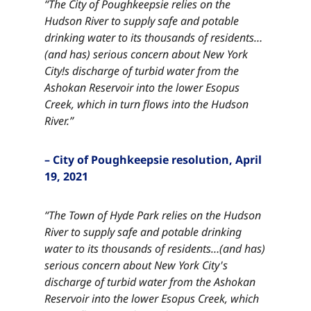
“The City of Poughkeepsie relies on the
Hudson River to supply safe and potable
drinking water to its thousands of residents…
(and has) serious concern about New York
City!s discharge of turbid water from the
Ashokan Reservoir into the lower Esopus
Creek, which in turn flows into the Hudson
River.”​​​​‌ ‍ ​‍​‍‌‍ ‌ ​‍‌‍‍‌‌‍‌ ‌‍‍‌‌‍ ‍​‍​‍​ ‍‍​‍​‍‌ ​ ‌‍​‌‌‍ ‍‌‍‍‌‌ ‌​‌ ‍‌​‍ ‍‌‍‍‌‌‍ ​‍​‍​‍ ​​‍​‍‌‍‍​‌ ​‍‌‍‌‌‌‍‌‍​‍​‍​ ‍‍​‍​‍‌‍‍​‌ ‌​‌ ‌​‌ ​​‌ ​ ​ ‍‍​‍ ​‍ ‌‍​ ‌‍ ‌‌ ​ ​‍ ‍‌‍ ‌‌‍​‌‌‍‍‌‌‍ ‍​‍ ‍​ ​‍​ ​​​ ​‍​ ‌​‌ ​‍‌‍‌‌‌‍‌​‌‍‌‌‌ ​ ‌‍‍‌‌‍‌ ‌‍ ‍​‍ ‍‌ ​‍‌‍‍‌‌ ‌‍‌‍‌‌‌ ​‍‌‍‍ ‌‍‌‌‌‍‌‌‌ ​​‌‍‌‌‌ ​‍​‍ ‍‌‍ ‌ ​‍‌‍‌ ​‍ ‌‍‍‌‌‍ ‍‌ ‌​‌‍‌‌‌‍ ‍‌ ‌​​‍ ‌‍‌‌‌‍‌​‌‍‍‌‌ ‌​​‍ ‌‍ ‌‌‍ ‌‍‌​‌‍‌‌​ ‌‌ ​​‌ ​‍‌‍‌‌‌ ​ ‌‍‌‌‌‍ ‍‌ ‌​‌‍​‌‌ ‌​‌‍‍‌‌‍ ‌‍ ‍​ ‍ ‌‍‍‌‌‍‌​​ ‌​ ‌ ​ ​‌​ ​‌​ ​‌​ ​ ‌‍​‌​ ​​​ ​ ​‍ ‌​ ​‌​ ‌​​ ‌‌‌‍​ ​‍ ‌​ ‌​‌‍​‍​ ‌‌​ ‌ ​‍ ‌‌‍​‍​ ​​​ ‌‍‌‍​ ​‍ ‌​ ​​​ ‌ ​ ‌‌​ ​​​ ‍‌​ ​ ​ ​‍‌‍‌‍​ ​​​ ‍‌​ ​‌‌‍​‌​ ‍ ‌ ‌​‌ ‍‌‌ ​​‌‍‌‌​ ‌‌‍​‌‌ ​‍‌ ‌​‌‍‍‌‌‍​ ‌‍ ​‌‍‌‌​ ‍ ‌ ​​‌‍​‌‌ ‌​‌‍‍​​ ‌‌‍​ ‌‍ ‌‍ ‍‌ ‌​‌‍‌‌‌‍ ‍‌ ‌​​‍‌‌​ ‌‌‌​​‍‌‌ ‌‍‍ ‌‍‌‌‌ ‍‌​‍‌‌​ ​ ‌​‌​​‍‌‌​ ​ ‌​‌​​‍‌‌​ ​‍​ ​‍​ ‌​​ ‍​‌‍​‍​ ‍​​ ​‍​ ‌‌‌‍‌‌​ ‍​​ ‌ ‌‍‌‌‌‍​ ​ ‌​​‍‌‌​ ​‍​ ​‍​‍‌‌​ ‌‌‌​‌​​‍ ‍‌‍​ ‌‍‍​‌‍‍‌‌‍ ​‌‍‌​‌ ​‍‌‍‌‌‌‍ ‍​‍‌‌​ ‌‌‌​​‍‌‌ ‌‍‍ ‌‍‌‌‌ ‍‌​‍‌‌​ ​ ‌​‌​​‍‌‌​ ​ ‌​‌​​‍‌‌​ ​‍​ ​‍​ ‌​​ ‍​‌‍​‍​ ‍​​ ​‍​ ‌‌‌‍‌‌​ ‍​​ ‌ ‌‍‌‌‌‍​ ​ ‌​​ ​​​‍‌‌​ ​‍​ ​‍​‍‌‌​ ‌‌‌​‌​​‍ ‍‌ ‌​‌‍‌‌‌ ‍​‌ ‌​​ ‌‍​‍‌‍​‌‌ ​ ‌‍‌‌‌‌‌‌‌ ​‍‌‍ ​​ ‌‌‍‍​‌ ‌​‌ ‌​‌ ​​‌ ​ ​‍‌‌​ ​ ‌​​‌​‍‌‌​ ​‍‌​‌‍​‍‌‌​ ​‍‌​‌‍‌‍​ ‌‍ ‌‌ ​ ​‍ ‍‌‍ ‌‌‍​‌‌‍‍‌‌‍ ‍​‍ ‍​ ​‍​ ​​​ ​‍​ ‌​‌ ​‍‌‍‌‌‌‍‌​‌‍‌‌‌ ​ ‌‍‍‌‌‍‌ ‌‍ ‍​‍ ‍‌ ​‍‌‍‍‌‌ ‌‍‌‍‌‌‌ ​‍‌‍‍ ‌‍‌‌‌‍‌‌‌ ​​‌‍‌‌‌ ​‍​‍ ‍‌‍ ‌ ​‍‌‍‌ ​‍‌‍‌‍‍‌‌‍‌​​ ‌​ ‌ ​ ​‌​ ​‌​ ​‌​ ​ ‌‍​‌​ ​​​ ​ ​‍ ‌​ ​‌​ ‌​​ ‌‌‌‍​ ​‍ ‌​ ‌​‌‍​‍​ ‌‌​ ‌ ​‍ ‌‌‍​‍​ ​​​ ‌‍‌‍​ ​‍ ‌​ ​​​ ‌ ​ ‌‌​ ​​​ ‍‌​ ​ ​ ​‍‌‍‌‍​ ​​​ ‍‌​ ​‌‌‍​‌​‍‌‍‌ ‌​‌ ‍‌‌ ​​‌‍‌‌​ ‌‌‍​‌‌ ​‍‌ ‌​‌‍‍‌‌‍​ ‌‍ ​‌‍‌‌​‍‌‍‌ ​​‌‍​‌‌ ‌​‌‍‍​​ ‌‌‍​ ‌‍ ‌‍ ‍‌ ‌​‌‍‌‌‌‍ ‍‌ ‌​​‍‌‌​ ‌‌‌​​‍‌‌ ‌‍‍ ‌‍‌‌‌ ‍‌​‍‌‌​ ​ ‌​‌​​‍‌‌​ ​ ‌​‌​​‍‌‌​ ​‍​ ​‍​ ‌​​ ‍​‌‍​‍​ ‍​​ ​‍​ ‌‌‌‍‌‌​ ‍​​ ‌ ‌‍‌‌‌‍​ ​ ‌​​‍‌‌​ ​‍​ ​‍​‍‌‌​ ‌‌‌​‌​​‍ ‍‌‍​ ‌‍‍​‌‍‍‌‌‍ ​‌‍‌​‌ ​‍‌‍‌‌‌‍ ‍​‍‌‌​ ‌‌‌​​‍‌‌ ‌‍‍ ‌‍‌‌‌ ‍‌​‍‌‌​ ​ ‌​‌​​‍‌‌​ ​ ‌​‌​​‍‌‌​ ​‍​ ​‍​ ‌​​ ‍​‌‍​‍​ ‍​​ ​‍​ ‌‌‌‍‌‌​ ‍​​ ‌ ‌‍‌‌‌‍​ ​ ‌​​ ​​​‍‌‌​ ​‍​ ​‍​‍‌‌​ ‌‌‌​‌​​‍ ‍‌ ‌​‌‍‌‌‌ ‍​‌ ‌​​‍‌‍‌ ​​‌‍‌‌‌ ​‍‌ ​ ‌ ​​‌‍‌‌‌‍​ ‌ ‌​‌‍‍‌‌ ‌‍‌‍‌‌​ ‌‌ ​​‌ ‌‌‌‍​‍‌‍ ​‌‍‍‌‌ ​ ‌‍‍​‌‍‌‌‌‍‌​​‍​‍‌ ‌
– City of Poughkeepsie resolution, April
19, 2021​​​​‌ ‍ ​‍​‍‌‍ ‌ ​‍‌‍‍‌‌‍‌ ‌‍‍‌‌‍ ‍​‍​‍​ ‍‍​‍​‍‌ ​ ‌‍​‌‌‍ ‍‌‍‍‌‌ ‌​‌ ‍‌​‍ ‍‌‍‍‌‌‍ ​‍​‍​‍ ​​‍​‍‌‍‍​‌ ​‍‌‍‌‌‌‍‌‍​‍​‍​ ‍‍​‍​‍‌‍‍​‌ ‌​‌ ‌​‌ ​​‌ ​ ​ ‍‍​‍ ​‍ ‌‍​ ‌‍ ‌‌ ​ ​‍ ‍‌‍ ‌‌‍​‌‌‍‍‌‌‍ ‍​‍ ‍​ ​‍​ ​​​ ​‍​ ‌​‌ ​‍‌‍‌‌‌‍‌​‌‍‌‌‌ ​ ‌‍‍‌‌‍‌ ‌‍ ‍​‍ ‍‌ ​‍‌‍‍‌‌ ‌‍‌‍‌‌‌ ​‍‌‍‍ ‌‍‌‌‌‍‌‌‌ ​​‌‍‌‌‌ ​‍​‍ ‍‌‍ ‌ ​‍‌‍‌ ​‍ ‌‍‍‌‌‍ ‍‌ ‌​‌‍‌‌‌‍ ‍‌ ‌​​‍ ‌‍‌‌‌‍‌​‌‍‍‌‌ ‌​​‍ ‌‍ ‌‌‍ ‌‍‌​‌‍‌‌​ ‌‌ ​​‌ ​‍‌‍‌‌‌ ​ ‌‍‌‌‌‍ ‍‌ ‌​‌‍​‌‌ ‌​‌‍‍‌‌‍ ‌‍ ‍​ ‍ ‌‍‍‌‌‍‌​​ ‌​ ‌ ​ ​‌​ ​‌​ ​‌​ ​ ‌‍​‌​ ​​​ ​ ​‍ ‌​ ​‌​ ‌​​ ‌‌‌‍​ ​‍ ‌​ ‌​‌‍​‍​ ‌‌​ ‌ ​‍ ‌‌‍​‍​ ​​​ ‌‍‌‍​ ​‍ ‌​ ​​​ ‌ ​ ‌‌​ ​​​ ‍‌​ ​ ​ ​‍‌‍‌‍​ ​​​ ‍‌​ ​‌‌‍​‌​ ‍ ‌ ‌​‌ ‍‌‌ ​​‌‍‌‌​ ‌‌‍​‌‌ ​‍‌ ‌​‌‍‍‌‌‍​ ‌‍ ​‌‍‌‌​ ‍ ‌ ​​‌‍​‌‌ ‌​‌‍‍​​ ‌‌‍​ ‌‍ ‌‍ ‍‌ ‌​‌‍‌‌‌‍ ‍‌ ‌​​‍‌‌​ ‌‌‌​​‍‌‌ ‌‍‍ ‌‍‌‌‌ ‍‌​‍‌‌​ ​ ‌​‌​​‍‌‌​ ​ ‌​‌​​‍‌‌​ ​‍​ ​‍‌‍‌​‌‍‌‍​ ​ ​ ​ ‌‍​‍​ ​ ​ ‍​‌‍​‍​ ‍‌‌‍‌‍​ ‍‌‌‍​‍​‍‌‌​ ​‍​ ​‍​‍‌‌​ ‌‌‌​‌​​‍ ‍‌‍​ ‌‍‍​‌‍‍‌‌‍ ​‌‍‌​‌ ​‍‌‍‌‌‌‍ ‍​‍‌‌​ ‌‌‌​​‍‌‌ ‌‍‍ ‌‍‌‌‌ ‍‌​‍‌‌​ ​ ‌​‌​​‍‌‌​ ​ ‌​‌​​‍‌‌​ ​‍​ ​‍‌‍‌​‌‍‌‍​ ​ ​ ​ ‌‍​‍​ ​ ​ ‍​‌‍​‍​ ‍‌‌‍‌‍​ ‍‌‌‍​‍​ ​​​‍‌‌​ ​‍​ ​‍​‍‌‌​ ‌‌‌​‌​​‍ ‍‌ ‌​‌‍‌‌‌ ‍​‌ ‌​​ ‌‍​‍‌‍​‌‌ ​ ‌‍‌‌‌‌‌‌‌ ​‍‌‍ ​​ ‌‌‍‍​‌ ‌​‌ ‌​‌ ​​‌ ​ ​‍‌‌​ ​ ‌​​‌​‍‌‌​ ​‍‌​‌‍​‍‌‌​ ​‍‌​‌‍‌‍​ ‌‍ ‌‌ ​ ​‍ ‍‌‍ ‌‌‍​‌‌‍‍‌‌‍ ‍​‍ ‍​ ​‍​ ​​​ ​‍​ ‌​‌ ​‍‌‍‌‌‌‍‌​‌‍‌‌‌ ​ ‌‍‍‌‌‍‌ ‌‍ ‍​‍ ‍‌ ​‍‌‍‍‌‌ ‌‍‌‍‌‌‌ ​‍‌‍‍ ‌‍‌‌‌‍‌‌‌ ​​‌‍‌‌‌ ​‍​‍ ‍‌‍ ‌ ​‍‌‍‌ ​‍‌‍‌‍‍‌‌‍‌​​ ‌​ ‌ ​ ​‌​ ​‌​ ​‌​ ​ ‌‍​‌​ ​​​ ​ ​‍ ‌​ ​‌​ ‌​​ ‌‌‌‍​ ​‍ ‌​ ‌​‌‍​‍​ ‌‌​ ‌ ​‍ ‌‌‍​‍​ ​​​ ‌‍‌‍​ ​‍ ‌​ ​​​ ‌ ​ ‌‌​ ​​​ ‍‌​ ​ ​ ​‍‌‍‌‍​ ​​​ ‍‌​ ​‌‌‍​‌​‍‌‍‌ ‌​‌ ‍‌‌ ​​‌‍‌‌​ ‌‌‍​‌‌ ​‍‌ ‌​‌‍‍‌‌‍​ ‌‍ ​‌‍‌‌​‍‌‍‌ ​​‌‍​‌‌ ‌​‌‍‍​​ ‌‌‍​ ‌‍ ‌‍ ‍‌ ‌​‌‍‌‌‌‍ ‍‌ ‌​​‍‌‌​ ‌‌‌​​‍‌‌ ‌‍‍ ‌‍‌‌‌ ‍‌​‍‌‌​ ​ ‌​‌​​‍‌‌​ ​ ‌​‌​​‍‌‌​ ​‍​ ​‍‌‍‌​‌‍‌‍​ ​ ​ ​ ‌‍​‍​ ​ ​ ‍​‌‍​‍​ ‍‌‌‍‌‍​ ‍‌‌‍​‍​‍‌‌​ ​‍​ ​‍​‍‌‌​ ‌‌‌​‌​​‍ ‍‌‍​ ‌‍‍​‌‍‍‌‌‍ ​‌‍‌​‌ ​‍‌‍‌‌‌‍ ‍​‍‌‌​ ‌‌‌​​‍‌‌ ‌‍‍ ‌‍‌‌‌ ‍‌​‍‌‌​ ​ ‌​‌​​‍‌‌​ ​ ‌​‌​​‍‌‌​ ​‍​ ​‍‌‍‌​‌‍‌‍​ ​ ​ ​ ‌‍​‍​ ​ ​ ‍​‌‍​‍​ ‍‌‌‍‌‍​ ‍‌‌‍​‍​ ​​​‍‌‌​ ​‍​ ​‍​‍‌‌​ ‌‌‌​‌​​‍ ‍‌ ‌​‌‍‌‌‌ ‍​‌ ‌​​‍‌‍‌ ​​‌‍‌‌‌ ​‍‌ ​ ‌ ​​‌‍‌‌‌‍​ ‌ ‌​‌‍‍‌‌ ‌‍‌‍‌‌​ ‌‌ ​​‌ ‌‌‌‍​‍‌‍ ​‌‍‍‌‌ ​ ‌‍‍​‌‍‌‌‌‍‌​​‍​‍‌ ‌
“The Town of Hyde Park relies on the Hudson
River to supply safe and potable drinking
water to its thousands of residents…(and has)
serious concern about New York City's
discharge of turbid water from the Ashokan
Reservoir into the lower Esopus Creek, which