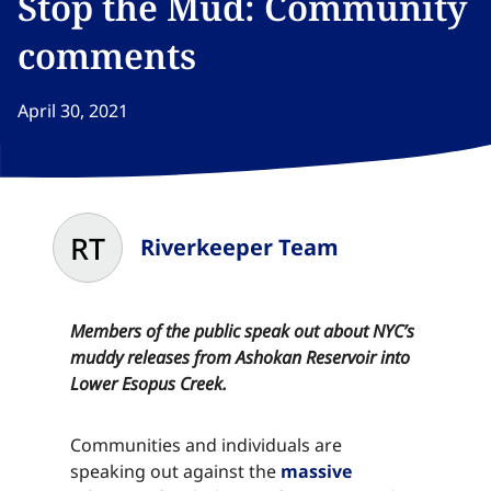
Stop the Mud: Community
comments​​​​‌ ‍ ​‍​‍‌‍ ‌ ​‍‌‍‍‌‌‍‌ ‌‍‍‌‌‍ ‍​‍​‍​ ‍‍​‍​‍‌ ​ ‌‍​‌‌‍ ‍‌‍‍‌‌ ‌​‌ ‍‌​‍ ‍‌‍‍‌‌‍ ​‍​‍​‍ ​​‍​‍‌‍‍​‌ ​‍‌‍‌‌‌‍‌‍​‍​‍​ ‍‍​‍​‍‌‍‍​‌ ‌​‌ ‌​‌ ​​‌ ​ ​ ‍‍​‍ ​‍ ‌‍​ ‌‍ ‌‌ ​ ​‍ ‍‌‍ ‌‌‍​‌‌‍‍‌‌‍ ‍​‍ ‍​ ​‍​ ​​​ ​‍​ ‌​‌ ​‍‌‍‌‌‌‍‌​‌‍‌‌‌ ​ ‌‍‍‌‌‍‌ ‌‍ ‍​‍ ‍‌ ​‍‌‍‍‌‌ ‌‍‌‍‌‌‌ ​‍‌‍‍ ‌‍‌‌‌‍‌‌‌ ​​‌‍‌‌‌ ​‍​‍ ‍‌‍ ‌ ​‍‌‍‌ ​‍ ‌‍‍‌‌‍ ‍‌ ‌​‌‍‌‌‌‍ ‍‌ ‌​​‍ ‌‍‌‌‌‍‌​‌‍‍‌‌ ‌​​‍ ‌‍ ‌‌‍ ‌‍‌​‌‍‌‌​ ‌‌ ​​‌ ​‍‌‍‌‌‌ ​ ‌‍‌‌‌‍ ‍‌ ‌​‌‍​‌‌ ‌​‌‍‍‌‌‍ ‌‍ ‍​ ‍ ‌‍‍‌‌‍‌​​ ‌​ ‌ ​ ​‌​ ​‌​ ​‌​ ​ ‌‍​‌​ ​​​ ​ ​‍ ‌​ ​‌​ ‌​​ ‌‌‌‍​ ​‍ ‌​ ‌​‌‍​‍​ ‌‌​ ‌ ​‍ ‌‌‍​‍​ ​​​ ‌‍‌‍​ ​‍ ‌​ ​​​ ‌ ​ ‌‌​ ​​​ ‍‌​ ​ ​ ​‍‌‍‌‍​ ​​​ ‍‌​ ​‌‌‍​‌​ ‍ ‌ ‌​‌ ‍‌‌ ​​‌‍‌‌​ ‌‌‍​‌‌ ​‍‌ ‌​‌‍‍‌‌‍​ ‌‍ ​‌‍‌‌​ ‍ ‌ ​​‌‍​‌‌ ‌​‌‍‍​​ ‌‌ ‌​‌‍‍‌‌ ‌​‌‍ ​‌‍‌‌​ ‌‍​‍‌‍​‌‌ ​ ‌‍‌‌‌‌‌‌‌ ​‍‌‍ ​​ ‌‌‍‍​‌ ‌​‌ ‌​‌ ​​‌ ​ ​‍‌‌​ ​ ‌​​‌​‍‌‌​ ​‍‌​‌‍​‍‌‌​ ​‍‌​‌‍‌‍​ ‌‍ ‌‌ ​ ​‍ ‍‌‍ ‌‌‍​‌‌‍‍‌‌‍ ‍​‍ ‍​ ​‍​ ​​​ ​‍​ ‌​‌ ​‍‌‍‌‌‌‍‌​‌‍‌‌‌ ​ ‌‍‍‌‌‍‌ ‌‍ ‍​‍ ‍‌ ​‍‌‍‍‌‌ ‌‍‌‍‌‌‌ ​‍‌‍‍ ‌‍‌‌‌‍‌‌‌ ​​‌‍‌‌‌ ​‍​‍ ‍‌‍ ‌ ​‍‌‍‌ ​‍‌‍‌‍‍‌‌‍‌​​ ‌​ ‌ ​ ​‌​ ​‌​ ​‌​ ​ ‌‍​‌​ ​​​ ​ ​‍ ‌​ ​‌​ ‌​​ ‌‌‌‍​ ​‍ ‌​ ‌​‌‍​‍​ ‌‌​ ‌ ​‍ ‌‌‍​‍​ ​​​ ‌‍‌‍​ ​‍ ‌​ ​​​ ‌ ​ ‌‌​ ​​​ ‍‌​ ​ ​ ​‍‌‍‌‍​ ​​​ ‍‌​ ​‌‌‍​‌​‍‌‍‌ ‌​‌ ‍‌‌ ​​‌‍‌‌​ ‌‌‍​‌‌ ​‍‌ ‌​‌‍‍‌‌‍​ ‌‍ ​‌‍‌‌​‍‌‍‌ ​​‌‍​‌‌ ‌​‌‍‍​​ ‌‌ ‌​‌‍‍‌‌ ‌​‌‍ ​‌‍‌‌​‍‌‍‌ ​​‌‍‌‌‌ ​‍‌ ​ ‌ ​​‌‍‌‌‌‍​ ‌ ‌​‌‍‍‌‌ ‌‍‌‍‌‌​ ‌‌ ​​‌ ‌‌‌‍​‍‌‍ ​‌‍‍‌‌ ​ ‌‍‍​‌‍‌‌‌‍‌​​‍​‍‌ ‌
April 30, 2021
RT
Riverkeeper Team
Members of the public speak out about NYC’s
muddy releases from Ashokan Reservoir into
Lower Esopus Creek.​​​​‌ ‍ ​‍​‍‌‍ ‌ ​‍‌‍‍‌‌‍‌ ‌‍‍‌‌‍ ‍​‍​‍​ ‍‍​‍​‍‌ ​ ‌‍​‌‌‍ ‍‌‍‍‌‌ ‌​‌ ‍‌​‍ ‍‌‍‍‌‌‍ ​‍​‍​‍ ​​‍​‍‌‍‍​‌ ​‍‌‍‌‌‌‍‌‍​‍​‍​ ‍‍​‍​‍‌‍‍​‌ ‌​‌ ‌​‌ ​​‌ ​ ​ ‍‍​‍ ​‍ ‌‍​ ‌‍ ‌‌ ​ ​‍ ‍‌‍ ‌‌‍​‌‌‍‍‌‌‍ ‍​‍ ‍​ ​‍​ ​​​ ​‍​ ‌​‌ ​‍‌‍‌‌‌‍‌​‌‍‌‌‌ ​ ‌‍‍‌‌‍‌ ‌‍ ‍​‍ ‍‌ ​‍‌‍‍‌‌ ‌‍‌‍‌‌‌ ​‍‌‍‍ ‌‍‌‌‌‍‌‌‌ ​​‌‍‌‌‌ ​‍​‍ ‍‌‍ ‌ ​‍‌‍‌ ​‍ ‌‍‍‌‌‍ ‍‌ ‌​‌‍‌‌‌‍ ‍‌ ‌​​‍ ‌‍‌‌‌‍‌​‌‍‍‌‌ ‌​​‍ ‌‍ ‌‌‍ ‌‍‌​‌‍‌‌​ ‌‌ ​​‌ ​‍‌‍‌‌‌ ​ ‌‍‌‌‌‍ ‍‌ ‌​‌‍​‌‌ ‌​‌‍‍‌‌‍ ‌‍ ‍​ ‍ ‌‍‍‌‌‍‌​​ ‌​ ‌ ​ ​‌​ ​‌​ ​‌​ ​ ‌‍​‌​ ​​​ ​ ​‍ ‌​ ​‌​ ‌​​ ‌‌‌‍​ ​‍ ‌​ ‌​‌‍​‍​ ‌‌​ ‌ ​‍ ‌‌‍​‍​ ​​​ ‌‍‌‍​ ​‍ ‌​ ​​​ ‌ ​ ‌‌​ ​​​ ‍‌​ ​ ​ ​‍‌‍‌‍​ ​​​ ‍‌​ ​‌‌‍​‌​ ‍ ‌ ‌​‌ ‍‌‌ ​​‌‍‌‌​ ‌‌‍​‌‌ ​‍‌ ‌​‌‍‍‌‌‍​ ‌‍ ​‌‍‌‌​ ‍ ‌ ​​‌‍​‌‌ ‌​‌‍‍​​ ‌‌‍​ ‌‍ ‌‍ ‍‌ ‌​‌‍‌‌‌‍ ‍‌ ‌​​‍‌‌​ ‌‌‌​​‍‌‌ ‌‍‍ ‌‍‌‌‌ ‍‌​‍‌‌​ ​ ‌​‌​​‍‌‌​ ​ ‌​‌​​‍‌‌​ ​‍​ ​‍‌‍‌‍​ ‌​‌‍​ ​ ‌‌‌‍​‍​ ‌ ‌‍‌​‌‍​ ​ ​‍​ ‌‍‌‍​ ‌‍‌​​‍‌‌​ ​‍​ ​‍​‍‌‌​ ‌‌‌​‌​​‍ ‍‌‍​ ‌‍‍​‌‍‍‌‌‍ ​‌‍‌​‌ ​‍‌‍‌‌‌‍ ‍​‍‌‌​ ‌‌‌​​‍‌‌ ‌‍‍ ‌‍‌‌‌ ‍‌​‍‌‌​ ​ ‌​‌​​‍‌‌​ ​ ‌​‌​​‍‌‌​ ​‍​ ​‍‌‍‌‍​ ‌​‌‍​ ​ ‌‌‌‍​‍​ ‌ ‌‍‌​‌‍​ ​ ​‍​ ‌‍‌‍​ ‌‍‌​​ ​​​‍‌‌​ ​‍​ ​‍​‍‌‌​ ‌‌‌​‌​​‍ ‍‌ ‌​‌‍‌‌‌ ‍​‌ ‌​​ ‌‍​‍‌‍​‌‌ ​ ‌‍‌‌‌‌‌‌‌ ​‍‌‍ ​​ ‌‌‍‍​‌ ‌​‌ ‌​‌ ​​‌ ​ ​‍‌‌​ ​ ‌​​‌​‍‌‌​ ​‍‌​‌‍​‍‌‌​ ​‍‌​‌‍‌‍​ ‌‍ ‌‌ ​ ​‍ ‍‌‍ ‌‌‍​‌‌‍‍‌‌‍ ‍​‍ ‍​ ​‍​ ​​​ ​‍​ ‌​‌ ​‍‌‍‌‌‌‍‌​‌‍‌‌‌ ​ ‌‍‍‌‌‍‌ ‌‍ ‍​‍ ‍‌ ​‍‌‍‍‌‌ ‌‍‌‍‌‌‌ ​‍‌‍‍ ‌‍‌‌‌‍‌‌‌ ​​‌‍‌‌‌ ​‍​‍ ‍‌‍ ‌ ​‍‌‍‌ ​‍‌‍‌‍‍‌‌‍‌​​ ‌​ ‌ ​ ​‌​ ​‌​ ​‌​ ​ ‌‍​‌​ ​​​ ​ ​‍ ‌​ ​‌​ ‌​​ ‌‌‌‍​ ​‍ ‌​ ‌​‌‍​‍​ ‌‌​ ‌ ​‍ ‌‌‍​‍​ ​​​ ‌‍‌‍​ ​‍ ‌​ ​​​ ‌ ​ ‌‌​ ​​​ ‍‌​ ​ ​ ​‍‌‍‌‍​ ​​​ ‍‌​ ​‌‌‍​‌​‍‌‍‌ ‌​‌ ‍‌‌ ​​‌‍‌‌​ ‌‌‍​‌‌ ​‍‌ ‌​‌‍‍‌‌‍​ ‌‍ ​‌‍‌‌​‍‌‍‌ ​​‌‍​‌‌ ‌​‌‍‍​​ ‌‌‍​ ‌‍ ‌‍ ‍‌ ‌​‌‍‌‌‌‍ ‍‌ ‌​​‍‌‌​ ‌‌‌​​‍‌‌ ‌‍‍ ‌‍‌‌‌ ‍‌​‍‌‌​ ​ ‌​‌​​‍‌‌​ ​ ‌​‌​​‍‌‌​ ​‍​ ​‍‌‍‌‍​ ‌​‌‍​ ​ ‌‌‌‍​‍​ ‌ ‌‍‌​‌‍​ ​ ​‍​ ‌‍‌‍​ ‌‍‌​​‍‌‌​ ​‍​ ​‍​‍‌‌​ ‌‌‌​‌​​‍ ‍‌‍​ ‌‍‍​‌‍‍‌‌‍ ​‌‍‌​‌ ​‍‌‍‌‌‌‍ ‍​‍‌‌​ ‌‌‌​​‍‌‌ ‌‍‍ ‌‍‌‌‌ ‍‌​‍‌‌​ ​ ‌​‌​​‍‌‌​ ​ ‌​‌​​‍‌‌​ ​‍​ ​‍‌‍‌‍​ ‌​‌‍​ ​ ‌‌‌‍​‍​ ‌ ‌‍‌​‌‍​ ​ ​‍​ ‌‍‌‍​ ‌‍‌​​ ​​​‍‌‌​ ​‍​ ​‍​‍‌‌​ ‌‌‌​‌​​‍ ‍‌ ‌​‌‍‌‌‌ ‍​‌ ‌​​‍‌‍‌ ​​‌‍‌‌‌ ​‍‌ ​ ‌ ​​‌‍‌‌‌‍​ ‌ ‌​‌‍‍‌‌ ‌‍‌‍‌‌​ ‌‌ ​​‌ ‌‌‌‍​‍‌‍ ​‌‍‍‌‌ ​ ‌‍‍​‌‍‌‌‌‍‌​​‍​‍‌ ‌
Communities and individuals are
speaking out against the ​​​​‌ ‍ ​‍​‍‌‍ ‌ ​‍‌‍‍‌‌‍‌ ‌‍‍‌‌‍ ‍​‍​‍​ ‍‍​‍​‍‌ ​ ‌‍​‌‌‍ ‍‌‍‍‌‌ ‌​‌ ‍‌​‍ ‍‌‍‍‌‌‍ ​‍​‍​‍ ​​‍​‍‌‍‍​‌ ​‍‌‍‌‌‌‍‌‍​‍​‍​ ‍‍​‍​‍‌‍‍​‌ ‌​‌ ‌​‌ ​​‌ ​ ​ ‍‍​‍ ​‍ ‌‍​ ‌‍ ‌‌ ​ ​‍ ‍‌‍ ‌‌‍​‌‌‍‍‌‌‍ ‍​‍ ‍​ ​‍​ ​​​ ​‍​ ‌​‌ ​‍‌‍‌‌‌‍‌​‌‍‌‌‌ ​ ‌‍‍‌‌‍‌ ‌‍ ‍​‍ ‍‌ ​‍‌‍‍‌‌ ‌‍‌‍‌‌‌ ​‍‌‍‍ ‌‍‌‌‌‍‌‌‌ ​​‌‍‌‌‌ ​‍​‍ ‍‌‍ ‌ ​‍‌‍‌ ​‍ ‌‍‍‌‌‍ ‍‌ ‌​‌‍‌‌‌‍ ‍‌ ‌​​‍ ‌‍‌‌‌‍‌​‌‍‍‌‌ ‌​​‍ ‌‍ ‌‌‍ ‌‍‌​‌‍‌‌​ ‌‌ ​​‌ ​‍‌‍‌‌‌ ​ ‌‍‌‌‌‍ ‍‌ ‌​‌‍​‌‌ ‌​‌‍‍‌‌‍ ‌‍ ‍​ ‍ ‌‍‍‌‌‍‌​​ ‌​ ‌ ​ ​‌​ ​‌​ ​‌​ ​ ‌‍​‌​ ​​​ ​ ​‍ ‌​ ​‌​ ‌​​ ‌‌‌‍​ ​‍ ‌​ ‌​‌‍​‍​ ‌‌​ ‌ ​‍ ‌‌‍​‍​ ​​​ ‌‍‌‍​ ​‍ ‌​ ​​​ ‌ ​ ‌‌​ ​​​ ‍‌​ ​ ​ ​‍‌‍‌‍​ ​​​ ‍‌​ ​‌‌‍​‌​ ‍ ‌ ‌​‌ ‍‌‌ ​​‌‍‌‌​ ‌‌‍​‌‌ ​‍‌ ‌​‌‍‍‌‌‍​ ‌‍ ​‌‍‌‌​ ‍ ‌ ​​‌‍​‌‌ ‌​‌‍‍​​ ‌‌‍​ ‌‍ ‌‍ ‍‌ ‌​‌‍‌‌‌‍ ‍‌ ‌​​‍‌‌​ ‌‌‌​​‍‌‌ ‌‍‍ ‌‍‌‌‌ ‍‌​‍‌‌​ ​ ‌​‌​​‍‌‌​ ​ ‌​‌​​‍‌‌​ ​‍​ ​‍​ ​​​ ‌ ​ ‌‌​ ​ ‌‍‌‍​ ​​‌‍​‌​ ​​​ ‌​​ ‌‌‌‍‌‍​ ​‌​‍‌‌​ ​‍​ ​‍​‍‌‌​ ‌‌‌​‌​​‍ ‍‌‍​ ‌‍‍​‌‍‍‌‌‍ ​‌‍‌​‌ ​‍‌‍‌‌‌‍ ‍​‍‌‌​ ‌‌‌​​‍‌‌ ‌‍‍ ‌‍‌‌‌ ‍‌​‍‌‌​ ​ ‌​‌​​‍‌‌​ ​ ‌​‌​​‍‌‌​ ​‍​ ​‍​ ​​​ ‌ ​ ‌‌​ ​ ‌‍‌‍​ ​​‌‍​‌​ ​​​ ‌​​ ‌‌‌‍‌‍​ ​‌​ ​​​‍‌‌​ ​‍​ ​‍​‍‌‌​ ‌‌‌​‌​​‍ ‍‌ ‌​‌‍‌‌‌ ‍​‌ ‌​​ ‌‍​‍‌‍​‌‌ ​ ‌‍‌‌‌‌‌‌‌ ​‍‌‍ ​​ ‌‌‍‍​‌ ‌​‌ ‌​‌ ​​‌ ​ ​‍‌‌​ ​ ‌​​‌​‍‌‌​ ​‍‌​‌‍​‍‌‌​ ​‍‌​‌‍‌‍​ ‌‍ ‌‌ ​ ​‍ ‍‌‍ ‌‌‍​‌‌‍‍‌‌‍ ‍​‍ ‍​ ​‍​ ​​​ ​‍​ ‌​‌ ​‍‌‍‌‌‌‍‌​‌‍‌‌‌ ​ ‌‍‍‌‌‍‌ ‌‍ ‍​‍ ‍‌ ​‍‌‍‍‌‌ ‌‍‌‍‌‌‌ ​‍‌‍‍ ‌‍‌‌‌‍‌‌‌ ​​‌‍‌‌‌ ​‍​‍ ‍‌‍ ‌ ​‍‌‍‌ ​‍‌‍‌‍‍‌‌‍‌​​ ‌​ ‌ ​ ​‌​ ​‌​ ​‌​ ​ ‌‍​‌​ ​​​ ​ ​‍ ‌​ ​‌​ ‌​​ ‌‌‌‍​ ​‍ ‌​ ‌​‌‍​‍​ ‌‌​ ‌ ​‍ ‌‌‍​‍​ ​​​ ‌‍‌‍​ ​‍ ‌​ ​​​ ‌ ​ ‌‌​ ​​​ ‍‌​ ​ ​ ​‍‌‍‌‍​ ​​​ ‍‌​ ​‌‌‍​‌​‍‌‍‌ ‌​‌ ‍‌‌ ​​‌‍‌‌​ ‌‌‍​‌‌ ​‍‌ ‌​‌‍‍‌‌‍​ ‌‍ ​‌‍‌‌​‍‌‍‌ ​​‌‍​‌‌ ‌​‌‍‍​​ ‌‌‍​ ‌‍ ‌‍ ‍‌ ‌​‌‍‌‌‌‍ ‍‌ ‌​​‍‌‌​ ‌‌‌​​‍‌‌ ‌‍‍ ‌‍‌‌‌ ‍‌​‍‌‌​ ​ ‌​‌​​‍‌‌​ ​ ‌​‌​​‍‌‌​ ​‍​ ​‍​ ​​​ ‌ ​ ‌‌​ ​ ‌‍‌‍​ ​​‌‍​‌​ ​​​ ‌​​ ‌‌‌‍‌‍​ ​‌​‍‌‌​ ​‍​ ​‍​‍‌‌​ ‌‌‌​‌​​‍ ‍‌‍​ ‌‍‍​‌‍‍‌‌‍ ​‌‍‌​‌ ​‍‌‍‌‌‌‍ ‍​‍‌‌​ ‌‌‌​​‍‌‌ ‌‍‍ ‌‍‌‌‌ ‍‌​‍‌‌​ ​ ‌​‌​​‍‌‌​ ​ ‌​‌​​‍‌‌​ ​‍​ ​‍​ ​​​ ‌ ​ ‌‌​ ​ ‌‍‌‍​ ​​‌‍​‌​ ​​​ ‌​​ ‌‌‌‍‌‍​ ​‌​ ​​​‍‌‌​ ​‍​ ​‍​‍‌‌​ ‌‌‌​‌​​‍ ‍‌ ‌​‌‍‌‌‌ ‍​‌ ‌​​‍‌‍‌ ​​‌‍‌‌‌ ​‍‌ ​ ‌ ​​‌‍‌‌‌‍​ ‌ ‌​‌‍‍‌‌ ‌‍‌‍‌‌​ ‌‌ ​​‌ ‌‌‌‍​‍‌‍ ​‌‍‍‌‌ ​ ‌‍‍​‌‍‌‌‌‍‌​​‍​‍‌ ‌
massive