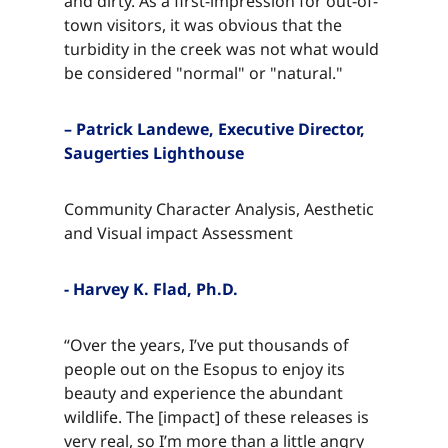
and dirty. As a first-impression for out-of-
town visitors, it was obvious that the
turbidity in the creek was not what would
be considered "normal" or "natural."​​​​‌ ‍ ​‍​‍‌‍ ‌ ​‍‌‍‍‌‌‍‌ ‌‍‍‌‌‍ ‍​‍​‍​ ‍‍​‍​‍‌ ​ ‌‍​‌‌‍ ‍‌‍‍‌‌ ‌​‌ ‍‌​‍ ‍‌‍‍‌‌‍ ​‍​‍​‍ ​​‍​‍‌‍‍​‌ ​‍‌‍‌‌‌‍‌‍​‍​‍​ ‍‍​‍​‍‌‍‍​‌ ‌​‌ ‌​‌ ​​‌ ​ ​ ‍‍​‍ ​‍ ‌‍​ ‌‍ ‌‌ ​ ​‍ ‍‌‍ ‌‌‍​‌‌‍‍‌‌‍ ‍​‍ ‍​ ​‍​ ​​​ ​‍​ ‌​‌ ​‍‌‍‌‌‌‍‌​‌‍‌‌‌ ​ ‌‍‍‌‌‍‌ ‌‍ ‍​‍ ‍‌ ​‍‌‍‍‌‌ ‌‍‌‍‌‌‌ ​‍‌‍‍ ‌‍‌‌‌‍‌‌‌ ​​‌‍‌‌‌ ​‍​‍ ‍‌‍ ‌ ​‍‌‍‌ ​‍ ‌‍‍‌‌‍ ‍‌ ‌​‌‍‌‌‌‍ ‍‌ ‌​​‍ ‌‍‌‌‌‍‌​‌‍‍‌‌ ‌​​‍ ‌‍ ‌‌‍ ‌‍‌​‌‍‌‌​ ‌‌ ​​‌ ​‍‌‍‌‌‌ ​ ‌‍‌‌‌‍ ‍‌ ‌​‌‍​‌‌ ‌​‌‍‍‌‌‍ ‌‍ ‍​ ‍ ‌‍‍‌‌‍‌​​ ‌​ ‌ ​ ​‌​ ​‌​ ​‌​ ​ ‌‍​‌​ ​​​ ​ ​‍ ‌​ ​‌​ ‌​​ ‌‌‌‍​ ​‍ ‌​ ‌​‌‍​‍​ ‌‌​ ‌ ​‍ ‌‌‍​‍​ ​​​ ‌‍‌‍​ ​‍ ‌​ ​​​ ‌ ​ ‌‌​ ​​​ ‍‌​ ​ ​ ​‍‌‍‌‍​ ​​​ ‍‌​ ​‌‌‍​‌​ ‍ ‌ ‌​‌ ‍‌‌ ​​‌‍‌‌​ ‌‌‍​‌‌ ​‍‌ ‌​‌‍‍‌‌‍​ ‌‍ ​‌‍‌‌​ ‍ ‌ ​​‌‍​‌‌ ‌​‌‍‍​​ ‌‌‍​ ‌‍ ‌‍ ‍‌ ‌​‌‍‌‌‌‍ ‍‌ ‌​​‍‌‌​ ‌‌‌​​‍‌‌ ‌‍‍ ‌‍‌‌‌ ‍‌​‍‌‌​ ​ ‌​‌​​‍‌‌​ ​ ‌​‌​​‍‌‌​ ​‍​ ​‍​ ​‍​ ‍​‌‍​ ‌‍​ ​ ‌​​ ‍‌‌‍​ ​ ‌‌​ ‌‍‌‍​ ​ ‌​​ ‍​​‍‌‌​ ​‍​ ​‍​‍‌‌​ ‌‌‌​‌​​‍ ‍‌‍​ ‌‍‍​‌‍‍‌‌‍ ​‌‍‌​‌ ​‍‌‍‌‌‌‍ ‍​‍‌‌​ ‌‌‌​​‍‌‌ ‌‍‍ ‌‍‌‌‌ ‍‌​‍‌‌​ ​ ‌​‌​​‍‌‌​ ​ ‌​‌​​‍‌‌​ ​‍​ ​‍​ ​‍​ ‍​‌‍​ ‌‍​ ​ ‌​​ ‍‌‌‍​ ​ ‌‌​ ‌‍‌‍​ ​ ‌​​ ‍​​ ​​​‍‌‌​ ​‍​ ​‍​‍‌‌​ ‌‌‌​‌​​‍ ‍‌ ‌​‌‍‌‌‌ ‍​‌ ‌​​ ‌‍​‍‌‍​‌‌ ​ ‌‍‌‌‌‌‌‌‌ ​‍‌‍ ​​ ‌‌‍‍​‌ ‌​‌ ‌​‌ ​​‌ ​ ​‍‌‌​ ​ ‌​​‌​‍‌‌​ ​‍‌​‌‍​‍‌‌​ ​‍‌​‌‍‌‍​ ‌‍ ‌‌ ​ ​‍ ‍‌‍ ‌‌‍​‌‌‍‍‌‌‍ ‍​‍ ‍​ ​‍​ ​​​ ​‍​ ‌​‌ ​‍‌‍‌‌‌‍‌​‌‍‌‌‌ ​ ‌‍‍‌‌‍‌ ‌‍ ‍​‍ ‍‌ ​‍‌‍‍‌‌ ‌‍‌‍‌‌‌ ​‍‌‍‍ ‌‍‌‌‌‍‌‌‌ ​​‌‍‌‌‌ ​‍​‍ ‍‌‍ ‌ ​‍‌‍‌ ​‍‌‍‌‍‍‌‌‍‌​​ ‌​ ‌ ​ ​‌​ ​‌​ ​‌​ ​ ‌‍​‌​ ​​​ ​ ​‍ ‌​ ​‌​ ‌​​ ‌‌‌‍​ ​‍ ‌​ ‌​‌‍​‍​ ‌‌​ ‌ ​‍ ‌‌‍​‍​ ​​​ ‌‍‌‍​ ​‍ ‌​ ​​​ ‌ ​ ‌‌​ ​​​ ‍‌​ ​ ​ ​‍‌‍‌‍​ ​​​ ‍‌​ ​‌‌‍​‌​‍‌‍‌ ‌​‌ ‍‌‌ ​​‌‍‌‌​ ‌‌‍​‌‌ ​‍‌ ‌​‌‍‍‌‌‍​ ‌‍ ​‌‍‌‌​‍‌‍‌ ​​‌‍​‌‌ ‌​‌‍‍​​ ‌‌‍​ ‌‍ ‌‍ ‍‌ ‌​‌‍‌‌‌‍ ‍‌ ‌​​‍‌‌​ ‌‌‌​​‍‌‌ ‌‍‍ ‌‍‌‌‌ ‍‌​‍‌‌​ ​ ‌​‌​​‍‌‌​ ​ ‌​‌​​‍‌‌​ ​‍​ ​‍​ ​‍​ ‍​‌‍​ ‌‍​ ​ ‌​​ ‍‌‌‍​ ​ ‌‌​ ‌‍‌‍​ ​ ‌​​ ‍​​‍‌‌​ ​‍​ ​‍​‍‌‌​ ‌‌‌​‌​​‍ ‍‌‍​ ‌‍‍​‌‍‍‌‌‍ ​‌‍‌​‌ ​‍‌‍‌‌‌‍ ‍​‍‌‌​ ‌‌‌​​‍‌‌ ‌‍‍ ‌‍‌‌‌ ‍‌​‍‌‌​ ​ ‌​‌​​‍‌‌​ ​ ‌​‌​​‍‌‌​ ​‍​ ​‍​ ​‍​ ‍​‌‍​ ‌‍​ ​ ‌​​ ‍‌‌‍​ ​ ‌‌​ ‌‍‌‍​ ​ ‌​​ ‍​​ ​​​‍‌‌​ ​‍​ ​‍​‍‌‌​ ‌‌‌​‌​​‍ ‍‌ ‌​‌‍‌‌‌ ‍​‌ ‌​​‍‌‍‌ ​​‌‍‌‌‌ ​‍‌ ​ ‌ ​​‌‍‌‌‌‍​ ‌ ‌​‌‍‍‌‌ ‌‍‌‍‌‌​ ‌‌ ​​‌ ‌‌‌‍​‍‌‍ ​‌‍‍‌‌ ​ ‌‍‍​‌‍‌‌‌‍‌​​‍​‍‌ ‌
– Patrick Landewe, Executive Director,
Saugerties Lighthouse​​​​‌ ‍ ​‍​‍‌‍ ‌ ​‍‌‍‍‌‌‍‌ ‌‍‍‌‌‍ ‍​‍​‍​ ‍‍​‍​‍‌ ​ ‌‍​‌‌‍ ‍‌‍‍‌‌ ‌​‌ ‍‌​‍ ‍‌‍‍‌‌‍ ​‍​‍​‍ ​​‍​‍‌‍‍​‌ ​‍‌‍‌‌‌‍‌‍​‍​‍​ ‍‍​‍​‍‌‍‍​‌ ‌​‌ ‌​‌ ​​‌ ​ ​ ‍‍​‍ ​‍ ‌‍​ ‌‍ ‌‌ ​ ​‍ ‍‌‍ ‌‌‍​‌‌‍‍‌‌‍ ‍​‍ ‍​ ​‍​ ​​​ ​‍​ ‌​‌ ​‍‌‍‌‌‌‍‌​‌‍‌‌‌ ​ ‌‍‍‌‌‍‌ ‌‍ ‍​‍ ‍‌ ​‍‌‍‍‌‌ ‌‍‌‍‌‌‌ ​‍‌‍‍ ‌‍‌‌‌‍‌‌‌ ​​‌‍‌‌‌ ​‍​‍ ‍‌‍ ‌ ​‍‌‍‌ ​‍ ‌‍‍‌‌‍ ‍‌ ‌​‌‍‌‌‌‍ ‍‌ ‌​​‍ ‌‍‌‌‌‍‌​‌‍‍‌‌ ‌​​‍ ‌‍ ‌‌‍ ‌‍‌​‌‍‌‌​ ‌‌ ​​‌ ​‍‌‍‌‌‌ ​ ‌‍‌‌‌‍ ‍‌ ‌​‌‍​‌‌ ‌​‌‍‍‌‌‍ ‌‍ ‍​ ‍ ‌‍‍‌‌‍‌​​ ‌​ ‌ ​ ​‌​ ​‌​ ​‌​ ​ ‌‍​‌​ ​​​ ​ ​‍ ‌​ ​‌​ ‌​​ ‌‌‌‍​ ​‍ ‌​ ‌​‌‍​‍​ ‌‌​ ‌ ​‍ ‌‌‍​‍​ ​​​ ‌‍‌‍​ ​‍ ‌​ ​​​ ‌ ​ ‌‌​ ​​​ ‍‌​ ​ ​ ​‍‌‍‌‍​ ​​​ ‍‌​ ​‌‌‍​‌​ ‍ ‌ ‌​‌ ‍‌‌ ​​‌‍‌‌​ ‌‌‍​‌‌ ​‍‌ ‌​‌‍‍‌‌‍​ ‌‍ ​‌‍‌‌​ ‍ ‌ ​​‌‍​‌‌ ‌​‌‍‍​​ ‌‌‍​ ‌‍ ‌‍ ‍‌ ‌​‌‍‌‌‌‍ ‍‌ ‌​​‍‌‌​ ‌‌‌​​‍‌‌ ‌‍‍ ‌‍‌‌‌ ‍‌​‍‌‌​ ​ ‌​‌​​‍‌‌​ ​ ‌​‌​​‍‌‌​ ​‍​ ​‍​ ‌​​ ‌‌‌‍​ ​ ​ ​ ​ ‌‍‌​​ ‍‌‌‍‌‍​ ‍‌​ ​‍​ ​ ​ ‍‌​‍‌‌​ ​‍​ ​‍​‍‌‌​ ‌‌‌​‌​​‍ ‍‌‍​ ‌‍‍​‌‍‍‌‌‍ ​‌‍‌​‌ ​‍‌‍‌‌‌‍ ‍​‍‌‌​ ‌‌‌​​‍‌‌ ‌‍‍ ‌‍‌‌‌ ‍‌​‍‌‌​ ​ ‌​‌​​‍‌‌​ ​ ‌​‌​​‍‌‌​ ​‍​ ​‍​ ‌​​ ‌‌‌‍​ ​ ​ ​ ​ ‌‍‌​​ ‍‌‌‍‌‍​ ‍‌​ ​‍​ ​ ​ ‍‌​ ​​​‍‌‌​ ​‍​ ​‍​‍‌‌​ ‌‌‌​‌​​‍ ‍‌ ‌​‌‍‌‌‌ ‍​‌ ‌​​ ‌‍​‍‌‍​‌‌ ​ ‌‍‌‌‌‌‌‌‌ ​‍‌‍ ​​ ‌‌‍‍​‌ ‌​‌ ‌​‌ ​​‌ ​ ​‍‌‌​ ​ ‌​​‌​‍‌‌​ ​‍‌​‌‍​‍‌‌​ ​‍‌​‌‍‌‍​ ‌‍ ‌‌ ​ ​‍ ‍‌‍ ‌‌‍​‌‌‍‍‌‌‍ ‍​‍ ‍​ ​‍​ ​​​ ​‍​ ‌​‌ ​‍‌‍‌‌‌‍‌​‌‍‌‌‌ ​ ‌‍‍‌‌‍‌ ‌‍ ‍​‍ ‍‌ ​‍‌‍‍‌‌ ‌‍‌‍‌‌‌ ​‍‌‍‍ ‌‍‌‌‌‍‌‌‌ ​​‌‍‌‌‌ ​‍​‍ ‍‌‍ ‌ ​‍‌‍‌ ​‍‌‍‌‍‍‌‌‍‌​​ ‌​ ‌ ​ ​‌​ ​‌​ ​‌​ ​ ‌‍​‌​ ​​​ ​ ​‍ ‌​ ​‌​ ‌​​ ‌‌‌‍​ ​‍ ‌​ ‌​‌‍​‍​ ‌‌​ ‌ ​‍ ‌‌‍​‍​ ​​​ ‌‍‌‍​ ​‍ ‌​ ​​​ ‌ ​ ‌‌​ ​​​ ‍‌​ ​ ​ ​‍‌‍‌‍​ ​​​ ‍‌​ ​‌‌‍​‌​‍‌‍‌ ‌​‌ ‍‌‌ ​​‌‍‌‌​ ‌‌‍​‌‌ ​‍‌ ‌​‌‍‍‌‌‍​ ‌‍ ​‌‍‌‌​‍‌‍‌ ​​‌‍​‌‌ ‌​‌‍‍​​ ‌‌‍​ ‌‍ ‌‍ ‍‌ ‌​‌‍‌‌‌‍ ‍‌ ‌​​‍‌‌​ ‌‌‌​​‍‌‌ ‌‍‍ ‌‍‌‌‌ ‍‌​‍‌‌​ ​ ‌​‌​​‍‌‌​ ​ ‌​‌​​‍‌‌​ ​‍​ ​‍​ ‌​​ ‌‌‌‍​ ​ ​ ​ ​ ‌‍‌​​ ‍‌‌‍‌‍​ ‍‌​ ​‍​ ​ ​ ‍‌​‍‌‌​ ​‍​ ​‍​‍‌‌​ ‌‌‌​‌​​‍ ‍‌‍​ ‌‍‍​‌‍‍‌‌‍ ​‌‍‌​‌ ​‍‌‍‌‌‌‍ ‍​‍‌‌​ ‌‌‌​​‍‌‌ ‌‍‍ ‌‍‌‌‌ ‍‌​‍‌‌​ ​ ‌​‌​​‍‌‌​ ​ ‌​‌​​‍‌‌​ ​‍​ ​‍​ ‌​​ ‌‌‌‍​ ​ ​ ​ ​ ‌‍‌​​ ‍‌‌‍‌‍​ ‍‌​ ​‍​ ​ ​ ‍‌​ ​​​‍‌‌​ ​‍​ ​‍​‍‌‌​ ‌‌‌​‌​​‍ ‍‌ ‌​‌‍‌‌‌ ‍​‌ ‌​​‍‌‍‌ ​​‌‍‌‌‌ ​‍‌ ​ ‌ ​​‌‍‌‌‌‍​ ‌ ‌​‌‍‍‌‌ ‌‍‌‍‌‌​ ‌‌ ​​‌ ‌‌‌‍​‍‌‍ ​‌‍‍‌‌ ​ ‌‍‍​‌‍‌‌‌‍‌​​‍​‍‌ ‌
Community Character Analysis, Aesthetic
and Visual impact Assessment​​​​‌ ‍ ​‍​‍‌‍ ‌ ​‍‌‍‍‌‌‍‌ ‌‍‍‌‌‍ ‍​‍​‍​ ‍‍​‍​‍‌ ​ ‌‍​‌‌‍ ‍‌‍‍‌‌ ‌​‌ ‍‌​‍ ‍‌‍‍‌‌‍ ​‍​‍​‍ ​​‍​‍‌‍‍​‌ ​‍‌‍‌‌‌‍‌‍​‍​‍​ ‍‍​‍​‍‌‍‍​‌ ‌​‌ ‌​‌ ​​‌ ​ ​ ‍‍​‍ ​‍ ‌‍​ ‌‍ ‌‌ ​ ​‍ ‍‌‍ ‌‌‍​‌‌‍‍‌‌‍ ‍​‍ ‍​ ​‍​ ​​​ ​‍​ ‌​‌ ​‍‌‍‌‌‌‍‌​‌‍‌‌‌ ​ ‌‍‍‌‌‍‌ ‌‍ ‍​‍ ‍‌ ​‍‌‍‍‌‌ ‌‍‌‍‌‌‌ ​‍‌‍‍ ‌‍‌‌‌‍‌‌‌ ​​‌‍‌‌‌ ​‍​‍ ‍‌‍ ‌ ​‍‌‍‌ ​‍ ‌‍‍‌‌‍ ‍‌ ‌​‌‍‌‌‌‍ ‍‌ ‌​​‍ ‌‍‌‌‌‍‌​‌‍‍‌‌ ‌​​‍ ‌‍ ‌‌‍ ‌‍‌​‌‍‌‌​ ‌‌ ​​‌ ​‍‌‍‌‌‌ ​ ‌‍‌‌‌‍ ‍‌ ‌​‌‍​‌‌ ‌​‌‍‍‌‌‍ ‌‍ ‍​ ‍ ‌‍‍‌‌‍‌​​ ‌​ ‌ ​ ​‌​ ​‌​ ​‌​ ​ ‌‍​‌​ ​​​ ​ ​‍ ‌​ ​‌​ ‌​​ ‌‌‌‍​ ​‍ ‌​ ‌​‌‍​‍​ ‌‌​ ‌ ​‍ ‌‌‍​‍​ ​​​ ‌‍‌‍​ ​‍ ‌​ ​​​ ‌ ​ ‌‌​ ​​​ ‍‌​ ​ ​ ​‍‌‍‌‍​ ​​​ ‍‌​ ​‌‌‍​‌​ ‍ ‌ ‌​‌ ‍‌‌ ​​‌‍‌‌​ ‌‌‍​‌‌ ​‍‌ ‌​‌‍‍‌‌‍​ ‌‍ ​‌‍‌‌​ ‍ ‌ ​​‌‍​‌‌ ‌​‌‍‍​​ ‌‌‍​ ‌‍ ‌‍ ‍‌ ‌​‌‍‌‌‌‍ ‍‌ ‌​​‍‌‌​ ‌‌‌​​‍‌‌ ‌‍‍ ‌‍‌‌‌ ‍‌​‍‌‌​ ​ ‌​‌​​‍‌‌​ ​ ‌​‌​​‍‌‌​ ​‍​ ​‍‌‍‌‌‌‍‌‍​ ‍​​ ​ ​ ‌‌‌‍​‌‌‍‌​​ ‌‌​ ‌‍​ ‌ ​ ​​​ ​‌​‍‌‌​ ​‍​ ​‍​‍‌‌​ ‌‌‌​‌​​‍ ‍‌‍​ ‌‍‍​‌‍‍‌‌‍ ​‌‍‌​‌ ​‍‌‍‌‌‌‍ ‍​‍‌‌​ ‌‌‌​​‍‌‌ ‌‍‍ ‌‍‌‌‌ ‍‌​‍‌‌​ ​ ‌​‌​​‍‌‌​ ​ ‌​‌​​‍‌‌​ ​‍​ ​‍‌‍‌‌‌‍‌‍​ ‍​​ ​ ​ ‌‌‌‍​‌‌‍‌​​ ‌‌​ ‌‍​ ‌ ​ ​​​ ​‌​ ​​​‍‌‌​ ​‍​ ​‍​‍‌‌​ ‌‌‌​‌​​‍ ‍‌ ‌​‌‍‌‌‌ ‍​‌ ‌​​ ‌‍​‍‌‍​‌‌ ​ ‌‍‌‌‌‌‌‌‌ ​‍‌‍ ​​ ‌‌‍‍​‌ ‌​‌ ‌​‌ ​​‌ ​ ​‍‌‌​ ​ ‌​​‌​‍‌‌​ ​‍‌​‌‍​‍‌‌​ ​‍‌​‌‍‌‍​ ‌‍ ‌‌ ​ ​‍ ‍‌‍ ‌‌‍​‌‌‍‍‌‌‍ ‍​‍ ‍​ ​‍​ ​​​ ​‍​ ‌​‌ ​‍‌‍‌‌‌‍‌​‌‍‌‌‌ ​ ‌‍‍‌‌‍‌ ‌‍ ‍​‍ ‍‌ ​‍‌‍‍‌‌ ‌‍‌‍‌‌‌ ​‍‌‍‍ ‌‍‌‌‌‍‌‌‌ ​​‌‍‌‌‌ ​‍​‍ ‍‌‍ ‌ ​‍‌‍‌ ​‍‌‍‌‍‍‌‌‍‌​​ ‌​ ‌ ​ ​‌​ ​‌​ ​‌​ ​ ‌‍​‌​ ​​​ ​ ​‍ ‌​ ​‌​ ‌​​ ‌‌‌‍​ ​‍ ‌​ ‌​‌‍​‍​ ‌‌​ ‌ ​‍ ‌‌‍​‍​ ​​​ ‌‍‌‍​ ​‍ ‌​ ​​​ ‌ ​ ‌‌​ ​​​ ‍‌​ ​ ​ ​‍‌‍‌‍​ ​​​ ‍‌​ ​‌‌‍​‌​‍‌‍‌ ‌​‌ ‍‌‌ ​​‌‍‌‌​ ‌‌‍​‌‌ ​‍‌ ‌​‌‍‍‌‌‍​ ‌‍ ​‌‍‌‌​‍‌‍‌ ​​‌‍​‌‌ ‌​‌‍‍​​ ‌‌‍​ ‌‍ ‌‍ ‍‌ ‌​‌‍‌‌‌‍ ‍‌ ‌​​‍‌‌​ ‌‌‌​​‍‌‌ ‌‍‍ ‌‍‌‌‌ ‍‌​‍‌‌​ ​ ‌​‌​​‍‌‌​ ​ ‌​‌​​‍‌‌​ ​‍​ ​‍‌‍‌‌‌‍‌‍​ ‍​​ ​ ​ ‌‌‌‍​‌‌‍‌​​ ‌‌​ ‌‍​ ‌ ​ ​​​ ​‌​‍‌‌​ ​‍​ ​‍​‍‌‌​ ‌‌‌​‌​​‍ ‍‌‍​ ‌‍‍​‌‍‍‌‌‍ ​‌‍‌​‌ ​‍‌‍‌‌‌‍ ‍​‍‌‌​ ‌‌‌​​‍‌‌ ‌‍‍ ‌‍‌‌‌ ‍‌​‍‌‌​ ​ ‌​‌​​‍‌‌​ ​ ‌​‌​​‍‌‌​ ​‍​ ​‍‌‍‌‌‌‍‌‍​ ‍​​ ​ ​ ‌‌‌‍​‌‌‍‌​​ ‌‌​ ‌‍​ ‌ ​ ​​​ ​‌​ ​​​‍‌‌​ ​‍​ ​‍​‍‌‌​ ‌‌‌​‌​​‍ ‍‌ ‌​‌‍‌‌‌ ‍​‌ ‌​​‍‌‍‌ ​​‌‍‌‌‌ ​‍‌ ​ ‌ ​​‌‍‌‌‌‍​ ‌ ‌​‌‍‍‌‌ ‌‍‌‍‌‌​ ‌‌ ​​‌ ‌‌‌‍​‍‌‍ ​‌‍‍‌‌ ​ ‌‍‍​‌‍‌‌‌‍‌​​‍​‍‌ ‌
- Harvey K. Flad, Ph.D.​​​​‌ ‍ ​‍​‍‌‍ ‌ ​‍‌‍‍‌‌‍‌ ‌‍‍‌‌‍ ‍​‍​‍​ ‍‍​‍​‍‌ ​ ‌‍​‌‌‍ ‍‌‍‍‌‌ ‌​‌ ‍‌​‍ ‍‌‍‍‌‌‍ ​‍​‍​‍ ​​‍​‍‌‍‍​‌ ​‍‌‍‌‌‌‍‌‍​‍​‍​ ‍‍​‍​‍‌‍‍​‌ ‌​‌ ‌​‌ ​​‌ ​ ​ ‍‍​‍ ​‍ ‌‍​ ‌‍ ‌‌ ​ ​‍ ‍‌‍ ‌‌‍​‌‌‍‍‌‌‍ ‍​‍ ‍​ ​‍​ ​​​ ​‍​ ‌​‌ ​‍‌‍‌‌‌‍‌​‌‍‌‌‌ ​ ‌‍‍‌‌‍‌ ‌‍ ‍​‍ ‍‌ ​‍‌‍‍‌‌ ‌‍‌‍‌‌‌ ​‍‌‍‍ ‌‍‌‌‌‍‌‌‌ ​​‌‍‌‌‌ ​‍​‍ ‍‌‍ ‌ ​‍‌‍‌ ​‍ ‌‍‍‌‌‍ ‍‌ ‌​‌‍‌‌‌‍ ‍‌ ‌​​‍ ‌‍‌‌‌‍‌​‌‍‍‌‌ ‌​​‍ ‌‍ ‌‌‍ ‌‍‌​‌‍‌‌​ ‌‌ ​​‌ ​‍‌‍‌‌‌ ​ ‌‍‌‌‌‍ ‍‌ ‌​‌‍​‌‌ ‌​‌‍‍‌‌‍ ‌‍ ‍​ ‍ ‌‍‍‌‌‍‌​​ ‌​ ‌ ​ ​‌​ ​‌​ ​‌​ ​ ‌‍​‌​ ​​​ ​ ​‍ ‌​ ​‌​ ‌​​ ‌‌‌‍​ ​‍ ‌​ ‌​‌‍​‍​ ‌‌​ ‌ ​‍ ‌‌‍​‍​ ​​​ ‌‍‌‍​ ​‍ ‌​ ​​​ ‌ ​ ‌‌​ ​​​ ‍‌​ ​ ​ ​‍‌‍‌‍​ ​​​ ‍‌​ ​‌‌‍​‌​ ‍ ‌ ‌​‌ ‍‌‌ ​​‌‍‌‌​ ‌‌‍​‌‌ ​‍‌ ‌​‌‍‍‌‌‍​ ‌‍ ​‌‍‌‌​ ‍ ‌ ​​‌‍​‌‌ ‌​‌‍‍​​ ‌‌‍​ ‌‍ ‌‍ ‍‌ ‌​‌‍‌‌‌‍ ‍‌ ‌​​‍‌‌​ ‌‌‌​​‍‌‌ ‌‍‍ ‌‍‌‌‌ ‍‌​‍‌‌​ ​ ‌​‌​​‍‌‌​ ​ ‌​‌​​‍‌‌​ ​‍​ ​‍‌‍‌‍​ ​​​ ​‌‌‍​‍​ ‌‌‌‍​‌​ ​​‌‍‌‌​ ‍‌​ ‌ ‌‍​‍​ ‍‌​‍‌‌​ ​‍​ ​‍​‍‌‌​ ‌‌‌​‌​​‍ ‍‌‍​ ‌‍‍​‌‍‍‌‌‍ ​‌‍‌​‌ ​‍‌‍‌‌‌‍ ‍​‍‌‌​ ‌‌‌​​‍‌‌ ‌‍‍ ‌‍‌‌‌ ‍‌​‍‌‌​ ​ ‌​‌​​‍‌‌​ ​ ‌​‌​​‍‌‌​ ​‍​ ​‍‌‍‌‍​ ​​​ ​‌‌‍​‍​ ‌‌‌‍​‌​ ​​‌‍‌‌​ ‍‌​ ‌ ‌‍​‍​ ‍‌​ ​​​‍‌‌​ ​‍​ ​‍​‍‌‌​ ‌‌‌​‌​​‍ ‍‌ ‌​‌‍‌‌‌ ‍​‌ ‌​​ ‌‍​‍‌‍​‌‌ ​ ‌‍‌‌‌‌‌‌‌ ​‍‌‍ ​​ ‌‌‍‍​‌ ‌​‌ ‌​‌ ​​‌ ​ ​‍‌‌​ ​ ‌​​‌​‍‌‌​ ​‍‌​‌‍​‍‌‌​ ​‍‌​‌‍‌‍​ ‌‍ ‌‌ ​ ​‍ ‍‌‍ ‌‌‍​‌‌‍‍‌‌‍ ‍​‍ ‍​ ​‍​ ​​​ ​‍​ ‌​‌ ​‍‌‍‌‌‌‍‌​‌‍‌‌‌ ​ ‌‍‍‌‌‍‌ ‌‍ ‍​‍ ‍‌ ​‍‌‍‍‌‌ ‌‍‌‍‌‌‌ ​‍‌‍‍ ‌‍‌‌‌‍‌‌‌ ​​‌‍‌‌‌ ​‍​‍ ‍‌‍ ‌ ​‍‌‍‌ ​‍‌‍‌‍‍‌‌‍‌​​ ‌​ ‌ ​ ​‌​ ​‌​ ​‌​ ​ ‌‍​‌​ ​​​ ​ ​‍ ‌​ ​‌​ ‌​​ ‌‌‌‍​ ​‍ ‌​ ‌​‌‍​‍​ ‌‌​ ‌ ​‍ ‌‌‍​‍​ ​​​ ‌‍‌‍​ ​‍ ‌​ ​​​ ‌ ​ ‌‌​ ​​​ ‍‌​ ​ ​ ​‍‌‍‌‍​ ​​​ ‍‌​ ​‌‌‍​‌​‍‌‍‌ ‌​‌ ‍‌‌ ​​‌‍‌‌​ ‌‌‍​‌‌ ​‍‌ ‌​‌‍‍‌‌‍​ ‌‍ ​‌‍‌‌​‍‌‍‌ ​​‌‍​‌‌ ‌​‌‍‍​​ ‌‌‍​ ‌‍ ‌‍ ‍‌ ‌​‌‍‌‌‌‍ ‍‌ ‌​​‍‌‌​ ‌‌‌​​‍‌‌ ‌‍‍ ‌‍‌‌‌ ‍‌​‍‌‌​ ​ ‌​‌​​‍‌‌​ ​ ‌​‌​​‍‌‌​ ​‍​ ​‍‌‍‌‍​ ​​​ ​‌‌‍​‍​ ‌‌‌‍​‌​ ​​‌‍‌‌​ ‍‌​ ‌ ‌‍​‍​ ‍‌​‍‌‌​ ​‍​ ​‍​‍‌‌​ ‌‌‌​‌​​‍ ‍‌‍​ ‌‍‍​‌‍‍‌‌‍ ​‌‍‌​‌ ​‍‌‍‌‌‌‍ ‍​‍‌‌​ ‌‌‌​​‍‌‌ ‌‍‍ ‌‍‌‌‌ ‍‌​‍‌‌​ ​ ‌​‌​​‍‌‌​ ​ ‌​‌​​‍‌‌​ ​‍​ ​‍‌‍‌‍​ ​​​ ​‌‌‍​‍​ ‌‌‌‍​‌​ ​​‌‍‌‌​ ‍‌​ ‌ ‌‍​‍​ ‍‌​ ​​​‍‌‌​ ​‍​ ​‍​‍‌‌​ ‌‌‌​‌​​‍ ‍‌ ‌​‌‍‌‌‌ ‍​‌ ‌​​‍‌‍‌ ​​‌‍‌‌‌ ​‍‌ ​ ‌ ​​‌‍‌‌‌‍​ ‌ ‌​‌‍‍‌‌ ‌‍‌‍‌‌​ ‌‌ ​​‌ ‌‌‌‍​‍‌‍ ​‌‍‍‌‌ ​ ‌‍‍​‌‍‌‌‌‍‌​​‍​‍‌ ‌
“Over the years, I’ve put thousands of
people out on the Esopus to enjoy its
beauty and experience the abundant
wildlife. The [impact] of these releases is
very real, so I’m more than a little angry