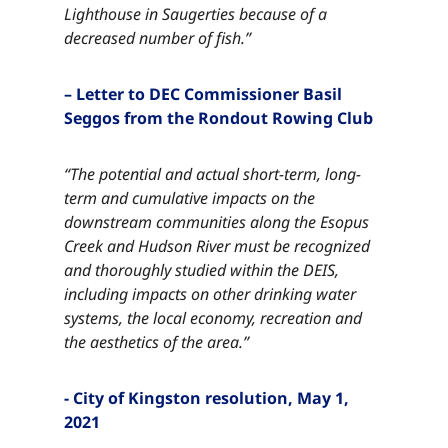
Lighthouse in Saugerties because of a
decreased number of fish.”​​​​‌ ‍ ​‍​‍‌‍ ‌ ​‍‌‍‍‌‌‍‌ ‌‍‍‌‌‍ ‍​‍​‍​ ‍‍​‍​‍‌ ​ ‌‍​‌‌‍ ‍‌‍‍‌‌ ‌​‌ ‍‌​‍ ‍‌‍‍‌‌‍ ​‍​‍​‍ ​​‍​‍‌‍‍​‌ ​‍‌‍‌‌‌‍‌‍​‍​‍​ ‍‍​‍​‍‌‍‍​‌ ‌​‌ ‌​‌ ​​‌ ​ ​ ‍‍​‍ ​‍ ‌‍​ ‌‍ ‌‌ ​ ​‍ ‍‌‍ ‌‌‍​‌‌‍‍‌‌‍ ‍​‍ ‍​ ​‍​ ​​​ ​‍​ ‌​‌ ​‍‌‍‌‌‌‍‌​‌‍‌‌‌ ​ ‌‍‍‌‌‍‌ ‌‍ ‍​‍ ‍‌ ​‍‌‍‍‌‌ ‌‍‌‍‌‌‌ ​‍‌‍‍ ‌‍‌‌‌‍‌‌‌ ​​‌‍‌‌‌ ​‍​‍ ‍‌‍ ‌ ​‍‌‍‌ ​‍ ‌‍‍‌‌‍ ‍‌ ‌​‌‍‌‌‌‍ ‍‌ ‌​​‍ ‌‍‌‌‌‍‌​‌‍‍‌‌ ‌​​‍ ‌‍ ‌‌‍ ‌‍‌​‌‍‌‌​ ‌‌ ​​‌ ​‍‌‍‌‌‌ ​ ‌‍‌‌‌‍ ‍‌ ‌​‌‍​‌‌ ‌​‌‍‍‌‌‍ ‌‍ ‍​ ‍ ‌‍‍‌‌‍‌​​ ‌​ ‌ ​ ​‌​ ​‌​ ​‌​ ​ ‌‍​‌​ ​​​ ​ ​‍ ‌​ ​‌​ ‌​​ ‌‌‌‍​ ​‍ ‌​ ‌​‌‍​‍​ ‌‌​ ‌ ​‍ ‌‌‍​‍​ ​​​ ‌‍‌‍​ ​‍ ‌​ ​​​ ‌ ​ ‌‌​ ​​​ ‍‌​ ​ ​ ​‍‌‍‌‍​ ​​​ ‍‌​ ​‌‌‍​‌​ ‍ ‌ ‌​‌ ‍‌‌ ​​‌‍‌‌​ ‌‌‍​‌‌ ​‍‌ ‌​‌‍‍‌‌‍​ ‌‍ ​‌‍‌‌​ ‍ ‌ ​​‌‍​‌‌ ‌​‌‍‍​​ ‌‌‍​ ‌‍ ‌‍ ‍‌ ‌​‌‍‌‌‌‍ ‍‌ ‌​​‍‌‌​ ‌‌‌​​‍‌‌ ‌‍‍ ‌‍‌‌‌ ‍‌​‍‌‌​ ​ ‌​‌​​‍‌‌​ ​ ‌​‌​​‍‌‌​ ​‍​ ​‍‌‍​‍​ ​‍‌‍​‍​ ‌‍​ ​‌​ ‌ ​ ‌​‌‍​ ​ ‌ ​ ‌​​ ‍‌​ ‌​​‍‌‌​ ​‍​ ​‍​‍‌‌​ ‌‌‌​‌​​‍ ‍‌‍​ ‌‍‍​‌‍‍‌‌‍ ​‌‍‌​‌ ​‍‌‍‌‌‌‍ ‍​‍‌‌​ ‌‌‌​​‍‌‌ ‌‍‍ ‌‍‌‌‌ ‍‌​‍‌‌​ ​ ‌​‌​​‍‌‌​ ​ ‌​‌​​‍‌‌​ ​‍​ ​‍‌‍​‍​ ​‍‌‍​‍​ ‌‍​ ​‌​ ‌ ​ ‌​‌‍​ ​ ‌ ​ ‌​​ ‍‌​ ‌​​ ​​​‍‌‌​ ​‍​ ​‍​‍‌‌​ ‌‌‌​‌​​‍ ‍‌ ‌​‌‍‌‌‌ ‍​‌ ‌​​ ‌‍​‍‌‍​‌‌ ​ ‌‍‌‌‌‌‌‌‌ ​‍‌‍ ​​ ‌‌‍‍​‌ ‌​‌ ‌​‌ ​​‌ ​ ​‍‌‌​ ​ ‌​​‌​‍‌‌​ ​‍‌​‌‍​‍‌‌​ ​‍‌​‌‍‌‍​ ‌‍ ‌‌ ​ ​‍ ‍‌‍ ‌‌‍​‌‌‍‍‌‌‍ ‍​‍ ‍​ ​‍​ ​​​ ​‍​ ‌​‌ ​‍‌‍‌‌‌‍‌​‌‍‌‌‌ ​ ‌‍‍‌‌‍‌ ‌‍ ‍​‍ ‍‌ ​‍‌‍‍‌‌ ‌‍‌‍‌‌‌ ​‍‌‍‍ ‌‍‌‌‌‍‌‌‌ ​​‌‍‌‌‌ ​‍​‍ ‍‌‍ ‌ ​‍‌‍‌ ​‍‌‍‌‍‍‌‌‍‌​​ ‌​ ‌ ​ ​‌​ ​‌​ ​‌​ ​ ‌‍​‌​ ​​​ ​ ​‍ ‌​ ​‌​ ‌​​ ‌‌‌‍​ ​‍ ‌​ ‌​‌‍​‍​ ‌‌​ ‌ ​‍ ‌‌‍​‍​ ​​​ ‌‍‌‍​ ​‍ ‌​ ​​​ ‌ ​ ‌‌​ ​​​ ‍‌​ ​ ​ ​‍‌‍‌‍​ ​​​ ‍‌​ ​‌‌‍​‌​‍‌‍‌ ‌​‌ ‍‌‌ ​​‌‍‌‌​ ‌‌‍​‌‌ ​‍‌ ‌​‌‍‍‌‌‍​ ‌‍ ​‌‍‌‌​‍‌‍‌ ​​‌‍​‌‌ ‌​‌‍‍​​ ‌‌‍​ ‌‍ ‌‍ ‍‌ ‌​‌‍‌‌‌‍ ‍‌ ‌​​‍‌‌​ ‌‌‌​​‍‌‌ ‌‍‍ ‌‍‌‌‌ ‍‌​‍‌‌​ ​ ‌​‌​​‍‌‌​ ​ ‌​‌​​‍‌‌​ ​‍​ ​‍‌‍​‍​ ​‍‌‍​‍​ ‌‍​ ​‌​ ‌ ​ ‌​‌‍​ ​ ‌ ​ ‌​​ ‍‌​ ‌​​‍‌‌​ ​‍​ ​‍​‍‌‌​ ‌‌‌​‌​​‍ ‍‌‍​ ‌‍‍​‌‍‍‌‌‍ ​‌‍‌​‌ ​‍‌‍‌‌‌‍ ‍​‍‌‌​ ‌‌‌​​‍‌‌ ‌‍‍ ‌‍‌‌‌ ‍‌​‍‌‌​ ​ ‌​‌​​‍‌‌​ ​ ‌​‌​​‍‌‌​ ​‍​ ​‍‌‍​‍​ ​‍‌‍​‍​ ‌‍​ ​‌​ ‌ ​ ‌​‌‍​ ​ ‌ ​ ‌​​ ‍‌​ ‌​​ ​​​‍‌‌​ ​‍​ ​‍​‍‌‌​ ‌‌‌​‌​​‍ ‍‌ ‌​‌‍‌‌‌ ‍​‌ ‌​​‍‌‍‌ ​​‌‍‌‌‌ ​‍‌ ​ ‌ ​​‌‍‌‌‌‍​ ‌ ‌​‌‍‍‌‌ ‌‍‌‍‌‌​ ‌‌ ​​‌ ‌‌‌‍​‍‌‍ ​‌‍‍‌‌ ​ ‌‍‍​‌‍‌‌‌‍‌​​‍​‍‌ ‌
– Letter to DEC Commissioner Basil
Seggos from the Rondout Rowing Club​​​​‌ ‍ ​‍​‍‌‍ ‌ ​‍‌‍‍‌‌‍‌ ‌‍‍‌‌‍ ‍​‍​‍​ ‍‍​‍​‍‌ ​ ‌‍​‌‌‍ ‍‌‍‍‌‌ ‌​‌ ‍‌​‍ ‍‌‍‍‌‌‍ ​‍​‍​‍ ​​‍​‍‌‍‍​‌ ​‍‌‍‌‌‌‍‌‍​‍​‍​ ‍‍​‍​‍‌‍‍​‌ ‌​‌ ‌​‌ ​​‌ ​ ​ ‍‍​‍ ​‍ ‌‍​ ‌‍ ‌‌ ​ ​‍ ‍‌‍ ‌‌‍​‌‌‍‍‌‌‍ ‍​‍ ‍​ ​‍​ ​​​ ​‍​ ‌​‌ ​‍‌‍‌‌‌‍‌​‌‍‌‌‌ ​ ‌‍‍‌‌‍‌ ‌‍ ‍​‍ ‍‌ ​‍‌‍‍‌‌ ‌‍‌‍‌‌‌ ​‍‌‍‍ ‌‍‌‌‌‍‌‌‌ ​​‌‍‌‌‌ ​‍​‍ ‍‌‍ ‌ ​‍‌‍‌ ​‍ ‌‍‍‌‌‍ ‍‌ ‌​‌‍‌‌‌‍ ‍‌ ‌​​‍ ‌‍‌‌‌‍‌​‌‍‍‌‌ ‌​​‍ ‌‍ ‌‌‍ ‌‍‌​‌‍‌‌​ ‌‌ ​​‌ ​‍‌‍‌‌‌ ​ ‌‍‌‌‌‍ ‍‌ ‌​‌‍​‌‌ ‌​‌‍‍‌‌‍ ‌‍ ‍​ ‍ ‌‍‍‌‌‍‌​​ ‌​ ‌ ​ ​‌​ ​‌​ ​‌​ ​ ‌‍​‌​ ​​​ ​ ​‍ ‌​ ​‌​ ‌​​ ‌‌‌‍​ ​‍ ‌​ ‌​‌‍​‍​ ‌‌​ ‌ ​‍ ‌‌‍​‍​ ​​​ ‌‍‌‍​ ​‍ ‌​ ​​​ ‌ ​ ‌‌​ ​​​ ‍‌​ ​ ​ ​‍‌‍‌‍​ ​​​ ‍‌​ ​‌‌‍​‌​ ‍ ‌ ‌​‌ ‍‌‌ ​​‌‍‌‌​ ‌‌‍​‌‌ ​‍‌ ‌​‌‍‍‌‌‍​ ‌‍ ​‌‍‌‌​ ‍ ‌ ​​‌‍​‌‌ ‌​‌‍‍​​ ‌‌‍​ ‌‍ ‌‍ ‍‌ ‌​‌‍‌‌‌‍ ‍‌ ‌​​‍‌‌​ ‌‌‌​​‍‌‌ ‌‍‍ ‌‍‌‌‌ ‍‌​‍‌‌​ ​ ‌​‌​​‍‌‌​ ​ ‌​‌​​‍‌‌​ ​‍​ ​‍​ ​‌​ ​​​ ​‌​ ​ ​ ‌​‌‍‌‌​ ​​​ ‌‍​ ​‍​ ‌ ‌‍‌‌‌‍​‍​‍‌‌​ ​‍​ ​‍​‍‌‌​ ‌‌‌​‌​​‍ ‍‌‍​ ‌‍‍​‌‍‍‌‌‍ ​‌‍‌​‌ ​‍‌‍‌‌‌‍ ‍​‍‌‌​ ‌‌‌​​‍‌‌ ‌‍‍ ‌‍‌‌‌ ‍‌​‍‌‌​ ​ ‌​‌​​‍‌‌​ ​ ‌​‌​​‍‌‌​ ​‍​ ​‍​ ​‌​ ​​​ ​‌​ ​ ​ ‌​‌‍‌‌​ ​​​ ‌‍​ ​‍​ ‌ ‌‍‌‌‌‍​‍​ ​​​‍‌‌​ ​‍​ ​‍​‍‌‌​ ‌‌‌​‌​​‍ ‍‌ ‌​‌‍‌‌‌ ‍​‌ ‌​​ ‌‍​‍‌‍​‌‌ ​ ‌‍‌‌‌‌‌‌‌ ​‍‌‍ ​​ ‌‌‍‍​‌ ‌​‌ ‌​‌ ​​‌ ​ ​‍‌‌​ ​ ‌​​‌​‍‌‌​ ​‍‌​‌‍​‍‌‌​ ​‍‌​‌‍‌‍​ ‌‍ ‌‌ ​ ​‍ ‍‌‍ ‌‌‍​‌‌‍‍‌‌‍ ‍​‍ ‍​ ​‍​ ​​​ ​‍​ ‌​‌ ​‍‌‍‌‌‌‍‌​‌‍‌‌‌ ​ ‌‍‍‌‌‍‌ ‌‍ ‍​‍ ‍‌ ​‍‌‍‍‌‌ ‌‍‌‍‌‌‌ ​‍‌‍‍ ‌‍‌‌‌‍‌‌‌ ​​‌‍‌‌‌ ​‍​‍ ‍‌‍ ‌ ​‍‌‍‌ ​‍‌‍‌‍‍‌‌‍‌​​ ‌​ ‌ ​ ​‌​ ​‌​ ​‌​ ​ ‌‍​‌​ ​​​ ​ ​‍ ‌​ ​‌​ ‌​​ ‌‌‌‍​ ​‍ ‌​ ‌​‌‍​‍​ ‌‌​ ‌ ​‍ ‌‌‍​‍​ ​​​ ‌‍‌‍​ ​‍ ‌​ ​​​ ‌ ​ ‌‌​ ​​​ ‍‌​ ​ ​ ​‍‌‍‌‍​ ​​​ ‍‌​ ​‌‌‍​‌​‍‌‍‌ ‌​‌ ‍‌‌ ​​‌‍‌‌​ ‌‌‍​‌‌ ​‍‌ ‌​‌‍‍‌‌‍​ ‌‍ ​‌‍‌‌​‍‌‍‌ ​​‌‍​‌‌ ‌​‌‍‍​​ ‌‌‍​ ‌‍ ‌‍ ‍‌ ‌​‌‍‌‌‌‍ ‍‌ ‌​​‍‌‌​ ‌‌‌​​‍‌‌ ‌‍‍ ‌‍‌‌‌ ‍‌​‍‌‌​ ​ ‌​‌​​‍‌‌​ ​ ‌​‌​​‍‌‌​ ​‍​ ​‍​ ​‌​ ​​​ ​‌​ ​ ​ ‌​‌‍‌‌​ ​​​ ‌‍​ ​‍​ ‌ ‌‍‌‌‌‍​‍​‍‌‌​ ​‍​ ​‍​‍‌‌​ ‌‌‌​‌​​‍ ‍‌‍​ ‌‍‍​‌‍‍‌‌‍ ​‌‍‌​‌ ​‍‌‍‌‌‌‍ ‍​‍‌‌​ ‌‌‌​​‍‌‌ ‌‍‍ ‌‍‌‌‌ ‍‌​‍‌‌​ ​ ‌​‌​​‍‌‌​ ​ ‌​‌​​‍‌‌​ ​‍​ ​‍​ ​‌​ ​​​ ​‌​ ​ ​ ‌​‌‍‌‌​ ​​​ ‌‍​ ​‍​ ‌ ‌‍‌‌‌‍​‍​ ​​​‍‌‌​ ​‍​ ​‍​‍‌‌​ ‌‌‌​‌​​‍ ‍‌ ‌​‌‍‌‌‌ ‍​‌ ‌​​‍‌‍‌ ​​‌‍‌‌‌ ​‍‌ ​ ‌ ​​‌‍‌‌‌‍​ ‌ ‌​‌‍‍‌‌ ‌‍‌‍‌‌​ ‌‌ ​​‌ ‌‌‌‍​‍‌‍ ​‌‍‍‌‌ ​ ‌‍‍​‌‍‌‌‌‍‌​​‍​‍‌ ‌
“The potential and actual short-term, long-
term and cumulative impacts on the
downstream communities along the Esopus
Creek and Hudson River must be recognized
and thoroughly studied within the DEIS,
including impacts on other drinking water
systems, the local economy, recreation and
the aesthetics of the area.”​​​​‌ ‍ ​‍​‍‌‍ ‌ ​‍‌‍‍‌‌‍‌ ‌‍‍‌‌‍ ‍​‍​‍​ ‍‍​‍​‍‌ ​ ‌‍​‌‌‍ ‍‌‍‍‌‌ ‌​‌ ‍‌​‍ ‍‌‍‍‌‌‍ ​‍​‍​‍ ​​‍​‍‌‍‍​‌ ​‍‌‍‌‌‌‍‌‍​‍​‍​ ‍‍​‍​‍‌‍‍​‌ ‌​‌ ‌​‌ ​​‌ ​ ​ ‍‍​‍ ​‍ ‌‍​ ‌‍ ‌‌ ​ ​‍ ‍‌‍ ‌‌‍​‌‌‍‍‌‌‍ ‍​‍ ‍​ ​‍​ ​​​ ​‍​ ‌​‌ ​‍‌‍‌‌‌‍‌​‌‍‌‌‌ ​ ‌‍‍‌‌‍‌ ‌‍ ‍​‍ ‍‌ ​‍‌‍‍‌‌ ‌‍‌‍‌‌‌ ​‍‌‍‍ ‌‍‌‌‌‍‌‌‌ ​​‌‍‌‌‌ ​‍​‍ ‍‌‍ ‌ ​‍‌‍‌ ​‍ ‌‍‍‌‌‍ ‍‌ ‌​‌‍‌‌‌‍ ‍‌ ‌​​‍ ‌‍‌‌‌‍‌​‌‍‍‌‌ ‌​​‍ ‌‍ ‌‌‍ ‌‍‌​‌‍‌‌​ ‌‌ ​​‌ ​‍‌‍‌‌‌ ​ ‌‍‌‌‌‍ ‍‌ ‌​‌‍​‌‌ ‌​‌‍‍‌‌‍ ‌‍ ‍​ ‍ ‌‍‍‌‌‍‌​​ ‌​ ‌ ​ ​‌​ ​‌​ ​‌​ ​ ‌‍​‌​ ​​​ ​ ​‍ ‌​ ​‌​ ‌​​ ‌‌‌‍​ ​‍ ‌​ ‌​‌‍​‍​ ‌‌​ ‌ ​‍ ‌‌‍​‍​ ​​​ ‌‍‌‍​ ​‍ ‌​ ​​​ ‌ ​ ‌‌​ ​​​ ‍‌​ ​ ​ ​‍‌‍‌‍​ ​​​ ‍‌​ ​‌‌‍​‌​ ‍ ‌ ‌​‌ ‍‌‌ ​​‌‍‌‌​ ‌‌‍​‌‌ ​‍‌ ‌​‌‍‍‌‌‍​ ‌‍ ​‌‍‌‌​ ‍ ‌ ​​‌‍​‌‌ ‌​‌‍‍​​ ‌‌‍​ ‌‍ ‌‍ ‍‌ ‌​‌‍‌‌‌‍ ‍‌ ‌​​‍‌‌​ ‌‌‌​​‍‌‌ ‌‍‍ ‌‍‌‌‌ ‍‌​‍‌‌​ ​ ‌​‌​​‍‌‌​ ​ ‌​‌​​‍‌‌​ ​‍​ ​‍‌‍​ ​ ​‌​ ​ ‌‍‌‍‌‍​‌‌‍‌​‌‍‌‍​ ‌‌‌‍​‌​ ‌‍‌‍‌‍‌‍‌​​‍‌‌​ ​‍​ ​‍​‍‌‌​ ‌‌‌​‌​​‍ ‍‌‍​ ‌‍‍​‌‍‍‌‌‍ ​‌‍‌​‌ ​‍‌‍‌‌‌‍ ‍​‍‌‌​ ‌‌‌​​‍‌‌ ‌‍‍ ‌‍‌‌‌ ‍‌​‍‌‌​ ​ ‌​‌​​‍‌‌​ ​ ‌​‌​​‍‌‌​ ​‍​ ​‍‌‍​ ​ ​‌​ ​ ‌‍‌‍‌‍​‌‌‍‌​‌‍‌‍​ ‌‌‌‍​‌​ ‌‍‌‍‌‍‌‍‌​​ ​​​‍‌‌​ ​‍​ ​‍​‍‌‌​ ‌‌‌​‌​​‍ ‍‌ ‌​‌‍‌‌‌ ‍​‌ ‌​​ ‌‍​‍‌‍​‌‌ ​ ‌‍‌‌‌‌‌‌‌ ​‍‌‍ ​​ ‌‌‍‍​‌ ‌​‌ ‌​‌ ​​‌ ​ ​‍‌‌​ ​ ‌​​‌​‍‌‌​ ​‍‌​‌‍​‍‌‌​ ​‍‌​‌‍‌‍​ ‌‍ ‌‌ ​ ​‍ ‍‌‍ ‌‌‍​‌‌‍‍‌‌‍ ‍​‍ ‍​ ​‍​ ​​​ ​‍​ ‌​‌ ​‍‌‍‌‌‌‍‌​‌‍‌‌‌ ​ ‌‍‍‌‌‍‌ ‌‍ ‍​‍ ‍‌ ​‍‌‍‍‌‌ ‌‍‌‍‌‌‌ ​‍‌‍‍ ‌‍‌‌‌‍‌‌‌ ​​‌‍‌‌‌ ​‍​‍ ‍‌‍ ‌ ​‍‌‍‌ ​‍‌‍‌‍‍‌‌‍‌​​ ‌​ ‌ ​ ​‌​ ​‌​ ​‌​ ​ ‌‍​‌​ ​​​ ​ ​‍ ‌​ ​‌​ ‌​​ ‌‌‌‍​ ​‍ ‌​ ‌​‌‍​‍​ ‌‌​ ‌ ​‍ ‌‌‍​‍​ ​​​ ‌‍‌‍​ ​‍ ‌​ ​​​ ‌ ​ ‌‌​ ​​​ ‍‌​ ​ ​ ​‍‌‍‌‍​ ​​​ ‍‌​ ​‌‌‍​‌​‍‌‍‌ ‌​‌ ‍‌‌ ​​‌‍‌‌​ ‌‌‍​‌‌ ​‍‌ ‌​‌‍‍‌‌‍​ ‌‍ ​‌‍‌‌​‍‌‍‌ ​​‌‍​‌‌ ‌​‌‍‍​​ ‌‌‍​ ‌‍ ‌‍ ‍‌ ‌​‌‍‌‌‌‍ ‍‌ ‌​​‍‌‌​ ‌‌‌​​‍‌‌ ‌‍‍ ‌‍‌‌‌ ‍‌​‍‌‌​ ​ ‌​‌​​‍‌‌​ ​ ‌​‌​​‍‌‌​ ​‍​ ​‍‌‍​ ​ ​‌​ ​ ‌‍‌‍‌‍​‌‌‍‌​‌‍‌‍​ ‌‌‌‍​‌​ ‌‍‌‍‌‍‌‍‌​​‍‌‌​ ​‍​ ​‍​‍‌‌​ ‌‌‌​‌​​‍ ‍‌‍​ ‌‍‍​‌‍‍‌‌‍ ​‌‍‌​‌ ​‍‌‍‌‌‌‍ ‍​‍‌‌​ ‌‌‌​​‍‌‌ ‌‍‍ ‌‍‌‌‌ ‍‌​‍‌‌​ ​ ‌​‌​​‍‌‌​ ​ ‌​‌​​‍‌‌​ ​‍​ ​‍‌‍​ ​ ​‌​ ​ ‌‍‌‍‌‍​‌‌‍‌​‌‍‌‍​ ‌‌‌‍​‌​ ‌‍‌‍‌‍‌‍‌​​ ​​​‍‌‌​ ​‍​ ​‍​‍‌‌​ ‌‌‌​‌​​‍ ‍‌ ‌​‌‍‌‌‌ ‍​‌ ‌​​‍‌‍‌ ​​‌‍‌‌‌ ​‍‌ ​ ‌ ​​‌‍‌‌‌‍​ ‌ ‌​‌‍‍‌‌ ‌‍‌‍‌‌​ ‌‌ ​​‌ ‌‌‌‍​‍‌‍ ​‌‍‍‌‌ ​ ‌‍‍​‌‍‌‌‌‍‌​​‍​‍‌ ‌
- City of Kingston resolution, May 1,
2021​​​​‌ ‍ ​‍​‍‌‍ ‌ ​‍‌‍‍‌‌‍‌ ‌‍‍‌‌‍ ‍​‍​‍​ ‍‍​‍​‍‌ ​ ‌‍​‌‌‍ ‍‌‍‍‌‌ ‌​‌ ‍‌​‍ ‍‌‍‍‌‌‍ ​‍​‍​‍ ​​‍​‍‌‍‍​‌ ​‍‌‍‌‌‌‍‌‍​‍​‍​ ‍‍​‍​‍‌‍‍​‌ ‌​‌ ‌​‌ ​​‌ ​ ​ ‍‍​‍ ​‍ ‌‍​ ‌‍ ‌‌ ​ ​‍ ‍‌‍ ‌‌‍​‌‌‍‍‌‌‍ ‍​‍ ‍​ ​‍​ ​​​ ​‍​ ‌​‌ ​‍‌‍‌‌‌‍‌​‌‍‌‌‌ ​ ‌‍‍‌‌‍‌ ‌‍ ‍​‍ ‍‌ ​‍‌‍‍‌‌ ‌‍‌‍‌‌‌ ​‍‌‍‍ ‌‍‌‌‌‍‌‌‌ ​​‌‍‌‌‌ ​‍​‍ ‍‌‍ ‌ ​‍‌‍‌ ​‍ ‌‍‍‌‌‍ ‍‌ ‌​‌‍‌‌‌‍ ‍‌ ‌​​‍ ‌‍‌‌‌‍‌​‌‍‍‌‌ ‌​​‍ ‌‍ ‌‌‍ ‌‍‌​‌‍‌‌​ ‌‌ ​​‌ ​‍‌‍‌‌‌ ​ ‌‍‌‌‌‍ ‍‌ ‌​‌‍​‌‌ ‌​‌‍‍‌‌‍ ‌‍ ‍​ ‍ ‌‍‍‌‌‍‌​​ ‌​ ‌ ​ ​‌​ ​‌​ ​‌​ ​ ‌‍​‌​ ​​​ ​ ​‍ ‌​ ​‌​ ‌​​ ‌‌‌‍​ ​‍ ‌​ ‌​‌‍​‍​ ‌‌​ ‌ ​‍ ‌‌‍​‍​ ​​​ ‌‍‌‍​ ​‍ ‌​ ​​​ ‌ ​ ‌‌​ ​​​ ‍‌​ ​ ​ ​‍‌‍‌‍​ ​​​ ‍‌​ ​‌‌‍​‌​ ‍ ‌ ‌​‌ ‍‌‌ ​​‌‍‌‌​ ‌‌‍​‌‌ ​‍‌ ‌​‌‍‍‌‌‍​ ‌‍ ​‌‍‌‌​ ‍ ‌ ​​‌‍​‌‌ ‌​‌‍‍​​ ‌‌‍​ ‌‍ ‌‍ ‍‌ ‌​‌‍‌‌‌‍ ‍‌ ‌​​‍‌‌​ ‌‌‌​​‍‌‌ ‌‍‍ ‌‍‌‌‌ ‍‌​‍‌‌​ ​ ‌​‌​​‍‌‌​ ​ ‌​‌​​‍‌‌​ ​‍​ ​‍‌‍​‌​ ‌ ‌‍​ ​ ​​​ ​​‌‍​‍‌‍​‍​ ‌‌​ ‌ ‌‍‌​​ ‌‍​ ​ ​‍‌‌​ ​‍​ ​‍​‍‌‌​ ‌‌‌​‌​​‍ ‍‌‍​ ‌‍‍​‌‍‍‌‌‍ ​‌‍‌​‌ ​‍‌‍‌‌‌‍ ‍​‍‌‌​ ‌‌‌​​‍‌‌ ‌‍‍ ‌‍‌‌‌ ‍‌​‍‌‌​ ​ ‌​‌​​‍‌‌​ ​ ‌​‌​​‍‌‌​ ​‍​ ​‍‌‍​‌​ ‌ ‌‍​ ​ ​​​ ​​‌‍​‍‌‍​‍​ ‌‌​ ‌ ‌‍‌​​ ‌‍​ ​ ​ ​​​‍‌‌​ ​‍​ ​‍​‍‌‌​ ‌‌‌​‌​​‍ ‍‌ ‌​‌‍‌‌‌ ‍​‌ ‌​​ ‌‍​‍‌‍​‌‌ ​ ‌‍‌‌‌‌‌‌‌ ​‍‌‍ ​​ ‌‌‍‍​‌ ‌​‌ ‌​‌ ​​‌ ​ ​‍‌‌​ ​ ‌​​‌​‍‌‌​ ​‍‌​‌‍​‍‌‌​ ​‍‌​‌‍‌‍​ ‌‍ ‌‌ ​ ​‍ ‍‌‍ ‌‌‍​‌‌‍‍‌‌‍ ‍​‍ ‍​ ​‍​ ​​​ ​‍​ ‌​‌ ​‍‌‍‌‌‌‍‌​‌‍‌‌‌ ​ ‌‍‍‌‌‍‌ ‌‍ ‍​‍ ‍‌ ​‍‌‍‍‌‌ ‌‍‌‍‌‌‌ ​‍‌‍‍ ‌‍‌‌‌‍‌‌‌ ​​‌‍‌‌‌ ​‍​‍ ‍‌‍ ‌ ​‍‌‍‌ ​‍‌‍‌‍‍‌‌‍‌​​ ‌​ ‌ ​ ​‌​ ​‌​ ​‌​ ​ ‌‍​‌​ ​​​ ​ ​‍ ‌​ ​‌​ ‌​​ ‌‌‌‍​ ​‍ ‌​ ‌​‌‍​‍​ ‌‌​ ‌ ​‍ ‌‌‍​‍​ ​​​ ‌‍‌‍​ ​‍ ‌​ ​​​ ‌ ​ ‌‌​ ​​​ ‍‌​ ​ ​ ​‍‌‍‌‍​ ​​​ ‍‌​ ​‌‌‍​‌​‍‌‍‌ ‌​‌ ‍‌‌ ​​‌‍‌‌​ ‌‌‍​‌‌ ​‍‌ ‌​‌‍‍‌‌‍​ ‌‍ ​‌‍‌‌​‍‌‍‌ ​​‌‍​‌‌ ‌​‌‍‍​​ ‌‌‍​ ‌‍ ‌‍ ‍‌ ‌​‌‍‌‌‌‍ ‍‌ ‌​​‍‌‌​ ‌‌‌​​‍‌‌ ‌‍‍ ‌‍‌‌‌ ‍‌​‍‌‌​ ​ ‌​‌​​‍‌‌​ ​ ‌​‌​​‍‌‌​ ​‍​ ​‍‌‍​‌​ ‌ ‌‍​ ​ ​​​ ​​‌‍​‍‌‍​‍​ ‌‌​ ‌ ‌‍‌​​ ‌‍​ ​ ​‍‌‌​ ​‍​ ​‍​‍‌‌​ ‌‌‌​‌​​‍ ‍‌‍​ ‌‍‍​‌‍‍‌‌‍ ​‌‍‌​‌ ​‍‌‍‌‌‌‍ ‍​‍‌‌​ ‌‌‌​​‍‌‌ ‌‍‍ ‌‍‌‌‌ ‍‌​‍‌‌​ ​ ‌​‌​​‍‌‌​ ​ ‌​‌​​‍‌‌​ ​‍​ ​‍‌‍​‌​ ‌ ‌‍​ ​ ​​​ ​​‌‍​‍‌‍​‍​ ‌‌​ ‌ ‌‍‌​​ ‌‍​ ​ ​ ​​​‍‌‌​ ​‍​ ​‍​‍‌‌​ ‌‌‌​‌​​‍ ‍‌ ‌​‌‍‌‌‌ ‍​‌ ‌​​‍‌‍‌ ​​‌‍‌‌‌ ​‍‌ ​ ‌ ​​‌‍‌‌‌‍​ ‌ ‌​‌‍‍‌‌ ‌‍‌‍‌‌​ ‌‌ ​​‌ ‌‌‌‍​‍‌‍ ​‌‍‍‌‌ ​ ‌‍‍​‌‍‌‌‌‍‌​​‍​‍‌ ‌