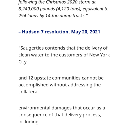
following the Christmas 2020 storm at
8,240,000 pounds (4,120 tons), equivalent to
294 loads by 14-ton dump trucks."​​​​‌ ‍ ​‍​‍‌‍ ‌ ​‍‌‍‍‌‌‍‌ ‌‍‍‌‌‍ ‍​‍​‍​ ‍‍​‍​‍‌ ​ ‌‍​‌‌‍ ‍‌‍‍‌‌ ‌​‌ ‍‌​‍ ‍‌‍‍‌‌‍ ​‍​‍​‍ ​​‍​‍‌‍‍​‌ ​‍‌‍‌‌‌‍‌‍​‍​‍​ ‍‍​‍​‍‌‍‍​‌ ‌​‌ ‌​‌ ​​‌ ​ ​ ‍‍​‍ ​‍ ‌‍​ ‌‍ ‌‌ ​ ​‍ ‍‌‍ ‌‌‍​‌‌‍‍‌‌‍ ‍​‍ ‍​ ​‍​ ​​​ ​‍​ ‌​‌ ​‍‌‍‌‌‌‍‌​‌‍‌‌‌ ​ ‌‍‍‌‌‍‌ ‌‍ ‍​‍ ‍‌ ​‍‌‍‍‌‌ ‌‍‌‍‌‌‌ ​‍‌‍‍ ‌‍‌‌‌‍‌‌‌ ​​‌‍‌‌‌ ​‍​‍ ‍‌‍ ‌ ​‍‌‍‌ ​‍ ‌‍‍‌‌‍ ‍‌ ‌​‌‍‌‌‌‍ ‍‌ ‌​​‍ ‌‍‌‌‌‍‌​‌‍‍‌‌ ‌​​‍ ‌‍ ‌‌‍ ‌‍‌​‌‍‌‌​ ‌‌ ​​‌ ​‍‌‍‌‌‌ ​ ‌‍‌‌‌‍ ‍‌ ‌​‌‍​‌‌ ‌​‌‍‍‌‌‍ ‌‍ ‍​ ‍ ‌‍‍‌‌‍‌​​ ‌​ ‌ ​ ​‌​ ​‌​ ​‌​ ​ ‌‍​‌​ ​​​ ​ ​‍ ‌​ ​‌​ ‌​​ ‌‌‌‍​ ​‍ ‌​ ‌​‌‍​‍​ ‌‌​ ‌ ​‍ ‌‌‍​‍​ ​​​ ‌‍‌‍​ ​‍ ‌​ ​​​ ‌ ​ ‌‌​ ​​​ ‍‌​ ​ ​ ​‍‌‍‌‍​ ​​​ ‍‌​ ​‌‌‍​‌​ ‍ ‌ ‌​‌ ‍‌‌ ​​‌‍‌‌​ ‌‌‍​‌‌ ​‍‌ ‌​‌‍‍‌‌‍​ ‌‍ ​‌‍‌‌​ ‍ ‌ ​​‌‍​‌‌ ‌​‌‍‍​​ ‌‌‍​ ‌‍ ‌‍ ‍‌ ‌​‌‍‌‌‌‍ ‍‌ ‌​​‍‌‌​ ‌‌‌​​‍‌‌ ‌‍‍ ‌‍‌‌‌ ‍‌​‍‌‌​ ​ ‌​‌​​‍‌‌​ ​ ‌​‌​​‍‌‌​ ​‍​ ​‍​ ​‍​ ​​‌‍​‍​ ​‍​ ‌‍​ ‌‍‌‍​‌​ ​‌‌‍​‍‌‍‌​‌‍‌‌​ ‌​​‍‌‌​ ​‍​ ​‍​‍‌‌​ ‌‌‌​‌​​‍ ‍‌‍​ ‌‍‍​‌‍‍‌‌‍ ​‌‍‌​‌ ​‍‌‍‌‌‌‍ ‍​‍‌‌​ ‌‌‌​​‍‌‌ ‌‍‍ ‌‍‌‌‌ ‍‌​‍‌‌​ ​ ‌​‌​​‍‌‌​ ​ ‌​‌​​‍‌‌​ ​‍​ ​‍​ ​‍​ ​​‌‍​‍​ ​‍​ ‌‍​ ‌‍‌‍​‌​ ​‌‌‍​‍‌‍‌​‌‍‌‌​ ‌​​ ​​​‍‌‌​ ​‍​ ​‍​‍‌‌​ ‌‌‌​‌​​‍ ‍‌ ‌​‌‍‌‌‌ ‍​‌ ‌​​ ‌‍​‍‌‍​‌‌ ​ ‌‍‌‌‌‌‌‌‌ ​‍‌‍ ​​ ‌‌‍‍​‌ ‌​‌ ‌​‌ ​​‌ ​ ​‍‌‌​ ​ ‌​​‌​‍‌‌​ ​‍‌​‌‍​‍‌‌​ ​‍‌​‌‍‌‍​ ‌‍ ‌‌ ​ ​‍ ‍‌‍ ‌‌‍​‌‌‍‍‌‌‍ ‍​‍ ‍​ ​‍​ ​​​ ​‍​ ‌​‌ ​‍‌‍‌‌‌‍‌​‌‍‌‌‌ ​ ‌‍‍‌‌‍‌ ‌‍ ‍​‍ ‍‌ ​‍‌‍‍‌‌ ‌‍‌‍‌‌‌ ​‍‌‍‍ ‌‍‌‌‌‍‌‌‌ ​​‌‍‌‌‌ ​‍​‍ ‍‌‍ ‌ ​‍‌‍‌ ​‍‌‍‌‍‍‌‌‍‌​​ ‌​ ‌ ​ ​‌​ ​‌​ ​‌​ ​ ‌‍​‌​ ​​​ ​ ​‍ ‌​ ​‌​ ‌​​ ‌‌‌‍​ ​‍ ‌​ ‌​‌‍​‍​ ‌‌​ ‌ ​‍ ‌‌‍​‍​ ​​​ ‌‍‌‍​ ​‍ ‌​ ​​​ ‌ ​ ‌‌​ ​​​ ‍‌​ ​ ​ ​‍‌‍‌‍​ ​​​ ‍‌​ ​‌‌‍​‌​‍‌‍‌ ‌​‌ ‍‌‌ ​​‌‍‌‌​ ‌‌‍​‌‌ ​‍‌ ‌​‌‍‍‌‌‍​ ‌‍ ​‌‍‌‌​‍‌‍‌ ​​‌‍​‌‌ ‌​‌‍‍​​ ‌‌‍​ ‌‍ ‌‍ ‍‌ ‌​‌‍‌‌‌‍ ‍‌ ‌​​‍‌‌​ ‌‌‌​​‍‌‌ ‌‍‍ ‌‍‌‌‌ ‍‌​‍‌‌​ ​ ‌​‌​​‍‌‌​ ​ ‌​‌​​‍‌‌​ ​‍​ ​‍​ ​‍​ ​​‌‍​‍​ ​‍​ ‌‍​ ‌‍‌‍​‌​ ​‌‌‍​‍‌‍‌​‌‍‌‌​ ‌​​‍‌‌​ ​‍​ ​‍​‍‌‌​ ‌‌‌​‌​​‍ ‍‌‍​ ‌‍‍​‌‍‍‌‌‍ ​‌‍‌​‌ ​‍‌‍‌‌‌‍ ‍​‍‌‌​ ‌‌‌​​‍‌‌ ‌‍‍ ‌‍‌‌‌ ‍‌​‍‌‌​ ​ ‌​‌​​‍‌‌​ ​ ‌​‌​​‍‌‌​ ​‍​ ​‍​ ​‍​ ​​‌‍​‍​ ​‍​ ‌‍​ ‌‍‌‍​‌​ ​‌‌‍​‍‌‍‌​‌‍‌‌​ ‌​​ ​​​‍‌‌​ ​‍​ ​‍​‍‌‌​ ‌‌‌​‌​​‍ ‍‌ ‌​‌‍‌‌‌ ‍​‌ ‌​​‍‌‍‌ ​​‌‍‌‌‌ ​‍‌ ​ ‌ ​​‌‍‌‌‌‍​ ‌ ‌​‌‍‍‌‌ ‌‍‌‍‌‌​ ‌‌ ​​‌ ‌‌‌‍​‍‌‍ ​‌‍‍‌‌ ​ ‌‍‍​‌‍‌‌‌‍‌​​‍​‍‌ ‌
– Hudson 7 resolution, May 20, 2021​​​​‌ ‍ ​‍​‍‌‍ ‌ ​‍‌‍‍‌‌‍‌ ‌‍‍‌‌‍ ‍​‍​‍​ ‍‍​‍​‍‌ ​ ‌‍​‌‌‍ ‍‌‍‍‌‌ ‌​‌ ‍‌​‍ ‍‌‍‍‌‌‍ ​‍​‍​‍ ​​‍​‍‌‍‍​‌ ​‍‌‍‌‌‌‍‌‍​‍​‍​ ‍‍​‍​‍‌‍‍​‌ ‌​‌ ‌​‌ ​​‌ ​ ​ ‍‍​‍ ​‍ ‌‍​ ‌‍ ‌‌ ​ ​‍ ‍‌‍ ‌‌‍​‌‌‍‍‌‌‍ ‍​‍ ‍​ ​‍​ ​​​ ​‍​ ‌​‌ ​‍‌‍‌‌‌‍‌​‌‍‌‌‌ ​ ‌‍‍‌‌‍‌ ‌‍ ‍​‍ ‍‌ ​‍‌‍‍‌‌ ‌‍‌‍‌‌‌ ​‍‌‍‍ ‌‍‌‌‌‍‌‌‌ ​​‌‍‌‌‌ ​‍​‍ ‍‌‍ ‌ ​‍‌‍‌ ​‍ ‌‍‍‌‌‍ ‍‌ ‌​‌‍‌‌‌‍ ‍‌ ‌​​‍ ‌‍‌‌‌‍‌​‌‍‍‌‌ ‌​​‍ ‌‍ ‌‌‍ ‌‍‌​‌‍‌‌​ ‌‌ ​​‌ ​‍‌‍‌‌‌ ​ ‌‍‌‌‌‍ ‍‌ ‌​‌‍​‌‌ ‌​‌‍‍‌‌‍ ‌‍ ‍​ ‍ ‌‍‍‌‌‍‌​​ ‌​ ‌ ​ ​‌​ ​‌​ ​‌​ ​ ‌‍​‌​ ​​​ ​ ​‍ ‌​ ​‌​ ‌​​ ‌‌‌‍​ ​‍ ‌​ ‌​‌‍​‍​ ‌‌​ ‌ ​‍ ‌‌‍​‍​ ​​​ ‌‍‌‍​ ​‍ ‌​ ​​​ ‌ ​ ‌‌​ ​​​ ‍‌​ ​ ​ ​‍‌‍‌‍​ ​​​ ‍‌​ ​‌‌‍​‌​ ‍ ‌ ‌​‌ ‍‌‌ ​​‌‍‌‌​ ‌‌‍​‌‌ ​‍‌ ‌​‌‍‍‌‌‍​ ‌‍ ​‌‍‌‌​ ‍ ‌ ​​‌‍​‌‌ ‌​‌‍‍​​ ‌‌‍​ ‌‍ ‌‍ ‍‌ ‌​‌‍‌‌‌‍ ‍‌ ‌​​‍‌‌​ ‌‌‌​​‍‌‌ ‌‍‍ ‌‍‌‌‌ ‍‌​‍‌‌​ ​ ‌​‌​​‍‌‌​ ​ ‌​‌​​‍‌‌​ ​‍​ ​‍‌‍‌‍​ ‌‍​ ‍‌‌‍​‌​ ​‍​ ‌‌​ ​​‌‍​‌​ ‍‌​ ‌ ‌‍‌‌‌‍​‍​‍‌‌​ ​‍​ ​‍​‍‌‌​ ‌‌‌​‌​​‍ ‍‌‍​ ‌‍‍​‌‍‍‌‌‍ ​‌‍‌​‌ ​‍‌‍‌‌‌‍ ‍​‍‌‌​ ‌‌‌​​‍‌‌ ‌‍‍ ‌‍‌‌‌ ‍‌​‍‌‌​ ​ ‌​‌​​‍‌‌​ ​ ‌​‌​​‍‌‌​ ​‍​ ​‍‌‍‌‍​ ‌‍​ ‍‌‌‍​‌​ ​‍​ ‌‌​ ​​‌‍​‌​ ‍‌​ ‌ ‌‍‌‌‌‍​‍​ ​​​‍‌‌​ ​‍​ ​‍​‍‌‌​ ‌‌‌​‌​​‍ ‍‌ ‌​‌‍‌‌‌ ‍​‌ ‌​​ ‌‍​‍‌‍​‌‌ ​ ‌‍‌‌‌‌‌‌‌ ​‍‌‍ ​​ ‌‌‍‍​‌ ‌​‌ ‌​‌ ​​‌ ​ ​‍‌‌​ ​ ‌​​‌​‍‌‌​ ​‍‌​‌‍​‍‌‌​ ​‍‌​‌‍‌‍​ ‌‍ ‌‌ ​ ​‍ ‍‌‍ ‌‌‍​‌‌‍‍‌‌‍ ‍​‍ ‍​ ​‍​ ​​​ ​‍​ ‌​‌ ​‍‌‍‌‌‌‍‌​‌‍‌‌‌ ​ ‌‍‍‌‌‍‌ ‌‍ ‍​‍ ‍‌ ​‍‌‍‍‌‌ ‌‍‌‍‌‌‌ ​‍‌‍‍ ‌‍‌‌‌‍‌‌‌ ​​‌‍‌‌‌ ​‍​‍ ‍‌‍ ‌ ​‍‌‍‌ ​‍‌‍‌‍‍‌‌‍‌​​ ‌​ ‌ ​ ​‌​ ​‌​ ​‌​ ​ ‌‍​‌​ ​​​ ​ ​‍ ‌​ ​‌​ ‌​​ ‌‌‌‍​ ​‍ ‌​ ‌​‌‍​‍​ ‌‌​ ‌ ​‍ ‌‌‍​‍​ ​​​ ‌‍‌‍​ ​‍ ‌​ ​​​ ‌ ​ ‌‌​ ​​​ ‍‌​ ​ ​ ​‍‌‍‌‍​ ​​​ ‍‌​ ​‌‌‍​‌​‍‌‍‌ ‌​‌ ‍‌‌ ​​‌‍‌‌​ ‌‌‍​‌‌ ​‍‌ ‌​‌‍‍‌‌‍​ ‌‍ ​‌‍‌‌​‍‌‍‌ ​​‌‍​‌‌ ‌​‌‍‍​​ ‌‌‍​ ‌‍ ‌‍ ‍‌ ‌​‌‍‌‌‌‍ ‍‌ ‌​​‍‌‌​ ‌‌‌​​‍‌‌ ‌‍‍ ‌‍‌‌‌ ‍‌​‍‌‌​ ​ ‌​‌​​‍‌‌​ ​ ‌​‌​​‍‌‌​ ​‍​ ​‍‌‍‌‍​ ‌‍​ ‍‌‌‍​‌​ ​‍​ ‌‌​ ​​‌‍​‌​ ‍‌​ ‌ ‌‍‌‌‌‍​‍​‍‌‌​ ​‍​ ​‍​‍‌‌​ ‌‌‌​‌​​‍ ‍‌‍​ ‌‍‍​‌‍‍‌‌‍ ​‌‍‌​‌ ​‍‌‍‌‌‌‍ ‍​‍‌‌​ ‌‌‌​​‍‌‌ ‌‍‍ ‌‍‌‌‌ ‍‌​‍‌‌​ ​ ‌​‌​​‍‌‌​ ​ ‌​‌​​‍‌‌​ ​‍​ ​‍‌‍‌‍​ ‌‍​ ‍‌‌‍​‌​ ​‍​ ‌‌​ ​​‌‍​‌​ ‍‌​ ‌ ‌‍‌‌‌‍​‍​ ​​​‍‌‌​ ​‍​ ​‍​‍‌‌​ ‌‌‌​‌​​‍ ‍‌ ‌​‌‍‌‌‌ ‍​‌ ‌​​‍‌‍‌ ​​‌‍‌‌‌ ​‍‌ ​ ‌ ​​‌‍‌‌‌‍​ ‌ ‌​‌‍‍‌‌ ‌‍‌‍‌‌​ ‌‌ ​​‌ ‌‌‌‍​‍‌‍ ​‌‍‍‌‌ ​ ‌‍‍​‌‍‌‌‌‍‌​​‍​‍‌ ‌
"Saugerties contends that the delivery of
clean water to the customers of New York
City​​​​‌ ‍ ​‍​‍‌‍ ‌ ​‍‌‍‍‌‌‍‌ ‌‍‍‌‌‍ ‍​‍​‍​ ‍‍​‍​‍‌ ​ ‌‍​‌‌‍ ‍‌‍‍‌‌ ‌​‌ ‍‌​‍ ‍‌‍‍‌‌‍ ​‍​‍​‍ ​​‍​‍‌‍‍​‌ ​‍‌‍‌‌‌‍‌‍​‍​‍​ ‍‍​‍​‍‌‍‍​‌ ‌​‌ ‌​‌ ​​‌ ​ ​ ‍‍​‍ ​‍ ‌‍​ ‌‍ ‌‌ ​ ​‍ ‍‌‍ ‌‌‍​‌‌‍‍‌‌‍ ‍​‍ ‍​ ​‍​ ​​​ ​‍​ ‌​‌ ​‍‌‍‌‌‌‍‌​‌‍‌‌‌ ​ ‌‍‍‌‌‍‌ ‌‍ ‍​‍ ‍‌ ​‍‌‍‍‌‌ ‌‍‌‍‌‌‌ ​‍‌‍‍ ‌‍‌‌‌‍‌‌‌ ​​‌‍‌‌‌ ​‍​‍ ‍‌‍ ‌ ​‍‌‍‌ ​‍ ‌‍‍‌‌‍ ‍‌ ‌​‌‍‌‌‌‍ ‍‌ ‌​​‍ ‌‍‌‌‌‍‌​‌‍‍‌‌ ‌​​‍ ‌‍ ‌‌‍ ‌‍‌​‌‍‌‌​ ‌‌ ​​‌ ​‍‌‍‌‌‌ ​ ‌‍‌‌‌‍ ‍‌ ‌​‌‍​‌‌ ‌​‌‍‍‌‌‍ ‌‍ ‍​ ‍ ‌‍‍‌‌‍‌​​ ‌​ ‌ ​ ​‌​ ​‌​ ​‌​ ​ ‌‍​‌​ ​​​ ​ ​‍ ‌​ ​‌​ ‌​​ ‌‌‌‍​ ​‍ ‌​ ‌​‌‍​‍​ ‌‌​ ‌ ​‍ ‌‌‍​‍​ ​​​ ‌‍‌‍​ ​‍ ‌​ ​​​ ‌ ​ ‌‌​ ​​​ ‍‌​ ​ ​ ​‍‌‍‌‍​ ​​​ ‍‌​ ​‌‌‍​‌​ ‍ ‌ ‌​‌ ‍‌‌ ​​‌‍‌‌​ ‌‌‍​‌‌ ​‍‌ ‌​‌‍‍‌‌‍​ ‌‍ ​‌‍‌‌​ ‍ ‌ ​​‌‍​‌‌ ‌​‌‍‍​​ ‌‌‍​ ‌‍ ‌‍ ‍‌ ‌​‌‍‌‌‌‍ ‍‌ ‌​​‍‌‌​ ‌‌‌​​‍‌‌ ‌‍‍ ‌‍‌‌‌ ‍‌​‍‌‌​ ​ ‌​‌​​‍‌‌​ ​ ‌​‌​​‍‌‌​ ​‍​ ​‍‌‍​ ​ ‍​​ ‌​​ ‍‌​ ‍​​ ‌​‌‍‌‍​ ​​​ ​‌‌‍​ ​ ‌​​ ‌​​‍‌‌​ ​‍​ ​‍​‍‌‌​ ‌‌‌​‌​​‍ ‍‌‍​ ‌‍‍​‌‍‍‌‌‍ ​‌‍‌​‌ ​‍‌‍‌‌‌‍ ‍​‍‌‌​ ‌‌‌​​‍‌‌ ‌‍‍ ‌‍‌‌‌ ‍‌​‍‌‌​ ​ ‌​‌​​‍‌‌​ ​ ‌​‌​​‍‌‌​ ​‍​ ​‍‌‍​ ​ ‍​​ ‌​​ ‍‌​ ‍​​ ‌​‌‍‌‍​ ​​​ ​‌‌‍​ ​ ‌​​ ‌​​ ​​​‍‌‌​ ​‍​ ​‍​‍‌‌​ ‌‌‌​‌​​‍ ‍‌ ‌​‌‍‌‌‌ ‍​‌ ‌​​ ‌‍​‍‌‍​‌‌ ​ ‌‍‌‌‌‌‌‌‌ ​‍‌‍ ​​ ‌‌‍‍​‌ ‌​‌ ‌​‌ ​​‌ ​ ​‍‌‌​ ​ ‌​​‌​‍‌‌​ ​‍‌​‌‍​‍‌‌​ ​‍‌​‌‍‌‍​ ‌‍ ‌‌ ​ ​‍ ‍‌‍ ‌‌‍​‌‌‍‍‌‌‍ ‍​‍ ‍​ ​‍​ ​​​ ​‍​ ‌​‌ ​‍‌‍‌‌‌‍‌​‌‍‌‌‌ ​ ‌‍‍‌‌‍‌ ‌‍ ‍​‍ ‍‌ ​‍‌‍‍‌‌ ‌‍‌‍‌‌‌ ​‍‌‍‍ ‌‍‌‌‌‍‌‌‌ ​​‌‍‌‌‌ ​‍​‍ ‍‌‍ ‌ ​‍‌‍‌ ​‍‌‍‌‍‍‌‌‍‌​​ ‌​ ‌ ​ ​‌​ ​‌​ ​‌​ ​ ‌‍​‌​ ​​​ ​ ​‍ ‌​ ​‌​ ‌​​ ‌‌‌‍​ ​‍ ‌​ ‌​‌‍​‍​ ‌‌​ ‌ ​‍ ‌‌‍​‍​ ​​​ ‌‍‌‍​ ​‍ ‌​ ​​​ ‌ ​ ‌‌​ ​​​ ‍‌​ ​ ​ ​‍‌‍‌‍​ ​​​ ‍‌​ ​‌‌‍​‌​‍‌‍‌ ‌​‌ ‍‌‌ ​​‌‍‌‌​ ‌‌‍​‌‌ ​‍‌ ‌​‌‍‍‌‌‍​ ‌‍ ​‌‍‌‌​‍‌‍‌ ​​‌‍​‌‌ ‌​‌‍‍​​ ‌‌‍​ ‌‍ ‌‍ ‍‌ ‌​‌‍‌‌‌‍ ‍‌ ‌​​‍‌‌​ ‌‌‌​​‍‌‌ ‌‍‍ ‌‍‌‌‌ ‍‌​‍‌‌​ ​ ‌​‌​​‍‌‌​ ​ ‌​‌​​‍‌‌​ ​‍​ ​‍‌‍​ ​ ‍​​ ‌​​ ‍‌​ ‍​​ ‌​‌‍‌‍​ ​​​ ​‌‌‍​ ​ ‌​​ ‌​​‍‌‌​ ​‍​ ​‍​‍‌‌​ ‌‌‌​‌​​‍ ‍‌‍​ ‌‍‍​‌‍‍‌‌‍ ​‌‍‌​‌ ​‍‌‍‌‌‌‍ ‍​‍‌‌​ ‌‌‌​​‍‌‌ ‌‍‍ ‌‍‌‌‌ ‍‌​‍‌‌​ ​ ‌​‌​​‍‌‌​ ​ ‌​‌​​‍‌‌​ ​‍​ ​‍‌‍​ ​ ‍​​ ‌​​ ‍‌​ ‍​​ ‌​‌‍‌‍​ ​​​ ​‌‌‍​ ​ ‌​​ ‌​​ ​​​‍‌‌​ ​‍​ ​‍​‍‌‌​ ‌‌‌​‌​​‍ ‍‌ ‌​‌‍‌‌‌ ‍​‌ ‌​​‍‌‍‌ ​​‌‍‌‌‌ ​‍‌ ​ ‌ ​​‌‍‌‌‌‍​ ‌ ‌​‌‍‍‌‌ ‌‍‌‍‌‌​ ‌‌ ​​‌ ‌‌‌‍​‍‌‍ ​‌‍‍‌‌ ​ ‌‍‍​‌‍‌‌‌‍‌​​‍​‍‌ ‌
and 12 upstate communities cannot be
accomplished without addressing the
collateral​​​​‌ ‍ ​‍​‍‌‍ ‌ ​‍‌‍‍‌‌‍‌ ‌‍‍‌‌‍ ‍​‍​‍​ ‍‍​‍​‍‌ ​ ‌‍​‌‌‍ ‍‌‍‍‌‌ ‌​‌ ‍‌​‍ ‍‌‍‍‌‌‍ ​‍​‍​‍ ​​‍​‍‌‍‍​‌ ​‍‌‍‌‌‌‍‌‍​‍​‍​ ‍‍​‍​‍‌‍‍​‌ ‌​‌ ‌​‌ ​​‌ ​ ​ ‍‍​‍ ​‍ ‌‍​ ‌‍ ‌‌ ​ ​‍ ‍‌‍ ‌‌‍​‌‌‍‍‌‌‍ ‍​‍ ‍​ ​‍​ ​​​ ​‍​ ‌​‌ ​‍‌‍‌‌‌‍‌​‌‍‌‌‌ ​ ‌‍‍‌‌‍‌ ‌‍ ‍​‍ ‍‌ ​‍‌‍‍‌‌ ‌‍‌‍‌‌‌ ​‍‌‍‍ ‌‍‌‌‌‍‌‌‌ ​​‌‍‌‌‌ ​‍​‍ ‍‌‍ ‌ ​‍‌‍‌ ​‍ ‌‍‍‌‌‍ ‍‌ ‌​‌‍‌‌‌‍ ‍‌ ‌​​‍ ‌‍‌‌‌‍‌​‌‍‍‌‌ ‌​​‍ ‌‍ ‌‌‍ ‌‍‌​‌‍‌‌​ ‌‌ ​​‌ ​‍‌‍‌‌‌ ​ ‌‍‌‌‌‍ ‍‌ ‌​‌‍​‌‌ ‌​‌‍‍‌‌‍ ‌‍ ‍​ ‍ ‌‍‍‌‌‍‌​​ ‌​ ‌ ​ ​‌​ ​‌​ ​‌​ ​ ‌‍​‌​ ​​​ ​ ​‍ ‌​ ​‌​ ‌​​ ‌‌‌‍​ ​‍ ‌​ ‌​‌‍​‍​ ‌‌​ ‌ ​‍ ‌‌‍​‍​ ​​​ ‌‍‌‍​ ​‍ ‌​ ​​​ ‌ ​ ‌‌​ ​​​ ‍‌​ ​ ​ ​‍‌‍‌‍​ ​​​ ‍‌​ ​‌‌‍​‌​ ‍ ‌ ‌​‌ ‍‌‌ ​​‌‍‌‌​ ‌‌‍​‌‌ ​‍‌ ‌​‌‍‍‌‌‍​ ‌‍ ​‌‍‌‌​ ‍ ‌ ​​‌‍​‌‌ ‌​‌‍‍​​ ‌‌‍​ ‌‍ ‌‍ ‍‌ ‌​‌‍‌‌‌‍ ‍‌ ‌​​‍‌‌​ ‌‌‌​​‍‌‌ ‌‍‍ ‌‍‌‌‌ ‍‌​‍‌‌​ ​ ‌​‌​​‍‌‌​ ​ ‌​‌​​‍‌‌​ ​‍​ ​‍​ ​‍​ ‍‌‌‍​‍​ ​‌​ ​​​ ​‌​ ‌‍‌‍‌​‌‍‌‌‌‍‌‍​ ​‌​ ‌‌​‍‌‌​ ​‍​ ​‍​‍‌‌​ ‌‌‌​‌​​‍ ‍‌‍​ ‌‍‍​‌‍‍‌‌‍ ​‌‍‌​‌ ​‍‌‍‌‌‌‍ ‍​‍‌‌​ ‌‌‌​​‍‌‌ ‌‍‍ ‌‍‌‌‌ ‍‌​‍‌‌​ ​ ‌​‌​​‍‌‌​ ​ ‌​‌​​‍‌‌​ ​‍​ ​‍​ ​‍​ ‍‌‌‍​‍​ ​‌​ ​​​ ​‌​ ‌‍‌‍‌​‌‍‌‌‌‍‌‍​ ​‌​ ‌‌​ ​​​‍‌‌​ ​‍​ ​‍​‍‌‌​ ‌‌‌​‌​​‍ ‍‌ ‌​‌‍‌‌‌ ‍​‌ ‌​​ ‌‍​‍‌‍​‌‌ ​ ‌‍‌‌‌‌‌‌‌ ​‍‌‍ ​​ ‌‌‍‍​‌ ‌​‌ ‌​‌ ​​‌ ​ ​‍‌‌​ ​ ‌​​‌​‍‌‌​ ​‍‌​‌‍​‍‌‌​ ​‍‌​‌‍‌‍​ ‌‍ ‌‌ ​ ​‍ ‍‌‍ ‌‌‍​‌‌‍‍‌‌‍ ‍​‍ ‍​ ​‍​ ​​​ ​‍​ ‌​‌ ​‍‌‍‌‌‌‍‌​‌‍‌‌‌ ​ ‌‍‍‌‌‍‌ ‌‍ ‍​‍ ‍‌ ​‍‌‍‍‌‌ ‌‍‌‍‌‌‌ ​‍‌‍‍ ‌‍‌‌‌‍‌‌‌ ​​‌‍‌‌‌ ​‍​‍ ‍‌‍ ‌ ​‍‌‍‌ ​‍‌‍‌‍‍‌‌‍‌​​ ‌​ ‌ ​ ​‌​ ​‌​ ​‌​ ​ ‌‍​‌​ ​​​ ​ ​‍ ‌​ ​‌​ ‌​​ ‌‌‌‍​ ​‍ ‌​ ‌​‌‍​‍​ ‌‌​ ‌ ​‍ ‌‌‍​‍​ ​​​ ‌‍‌‍​ ​‍ ‌​ ​​​ ‌ ​ ‌‌​ ​​​ ‍‌​ ​ ​ ​‍‌‍‌‍​ ​​​ ‍‌​ ​‌‌‍​‌​‍‌‍‌ ‌​‌ ‍‌‌ ​​‌‍‌‌​ ‌‌‍​‌‌ ​‍‌ ‌​‌‍‍‌‌‍​ ‌‍ ​‌‍‌‌​‍‌‍‌ ​​‌‍​‌‌ ‌​‌‍‍​​ ‌‌‍​ ‌‍ ‌‍ ‍‌ ‌​‌‍‌‌‌‍ ‍‌ ‌​​‍‌‌​ ‌‌‌​​‍‌‌ ‌‍‍ ‌‍‌‌‌ ‍‌​‍‌‌​ ​ ‌​‌​​‍‌‌​ ​ ‌​‌​​‍‌‌​ ​‍​ ​‍​ ​‍​ ‍‌‌‍​‍​ ​‌​ ​​​ ​‌​ ‌‍‌‍‌​‌‍‌‌‌‍‌‍​ ​‌​ ‌‌​‍‌‌​ ​‍​ ​‍​‍‌‌​ ‌‌‌​‌​​‍ ‍‌‍​ ‌‍‍​‌‍‍‌‌‍ ​‌‍‌​‌ ​‍‌‍‌‌‌‍ ‍​‍‌‌​ ‌‌‌​​‍‌‌ ‌‍‍ ‌‍‌‌‌ ‍‌​‍‌‌​ ​ ‌​‌​​‍‌‌​ ​ ‌​‌​​‍‌‌​ ​‍​ ​‍​ ​‍​ ‍‌‌‍​‍​ ​‌​ ​​​ ​‌​ ‌‍‌‍‌​‌‍‌‌‌‍‌‍​ ​‌​ ‌‌​ ​​​‍‌‌​ ​‍​ ​‍​‍‌‌​ ‌‌‌​‌​​‍ ‍‌ ‌​‌‍‌‌‌ ‍​‌ ‌​​‍‌‍‌ ​​‌‍‌‌‌ ​‍‌ ​ ‌ ​​‌‍‌‌‌‍​ ‌ ‌​‌‍‍‌‌ ‌‍‌‍‌‌​ ‌‌ ​​‌ ‌‌‌‍​‍‌‍ ​‌‍‍‌‌ ​ ‌‍‍​‌‍‌‌‌‍‌​​‍​‍‌ ‌
environmental damages that occur as a
consequence of that delivery process,
including​​​​‌ ‍ ​‍​‍‌‍ ‌ ​‍‌‍‍‌‌‍‌ ‌‍‍‌‌‍ ‍​‍​‍​ ‍‍​‍​‍‌ ​ ‌‍​‌‌‍ ‍‌‍‍‌‌ ‌​‌ ‍‌​‍ ‍‌‍‍‌‌‍ ​‍​‍​‍ ​​‍​‍‌‍‍​‌ ​‍‌‍‌‌‌‍‌‍​‍​‍​ ‍‍​‍​‍‌‍‍​‌ ‌​‌ ‌​‌ ​​‌ ​ ​ ‍‍​‍ ​‍ ‌‍​ ‌‍ ‌‌ ​ ​‍ ‍‌‍ ‌‌‍​‌‌‍‍‌‌‍ ‍​‍ ‍​ ​‍​ ​​​ ​‍​ ‌​‌ ​‍‌‍‌‌‌‍‌​‌‍‌‌‌ ​ ‌‍‍‌‌‍‌ ‌‍ ‍​‍ ‍‌ ​‍‌‍‍‌‌ ‌‍‌‍‌‌‌ ​‍‌‍‍ ‌‍‌‌‌‍‌‌‌ ​​‌‍‌‌‌ ​‍​‍ ‍‌‍ ‌ ​‍‌‍‌ ​‍ ‌‍‍‌‌‍ ‍‌ ‌​‌‍‌‌‌‍ ‍‌ ‌​​‍ ‌‍‌‌‌‍‌​‌‍‍‌‌ ‌​​‍ ‌‍ ‌‌‍ ‌‍‌​‌‍‌‌​ ‌‌ ​​‌ ​‍‌‍‌‌‌ ​ ‌‍‌‌‌‍ ‍‌ ‌​‌‍​‌‌ ‌​‌‍‍‌‌‍ ‌‍ ‍​ ‍ ‌‍‍‌‌‍‌​​ ‌​ ‌ ​ ​‌​ ​‌​ ​‌​ ​ ‌‍​‌​ ​​​ ​ ​‍ ‌​ ​‌​ ‌​​ ‌‌‌‍​ ​‍ ‌​ ‌​‌‍​‍​ ‌‌​ ‌ ​‍ ‌‌‍​‍​ ​​​ ‌‍‌‍​ ​‍ ‌​ ​​​ ‌ ​ ‌‌​ ​​​ ‍‌​ ​ ​ ​‍‌‍‌‍​ ​​​ ‍‌​ ​‌‌‍​‌​ ‍ ‌ ‌​‌ ‍‌‌ ​​‌‍‌‌​ ‌‌‍​‌‌ ​‍‌ ‌​‌‍‍‌‌‍​ ‌‍ ​‌‍‌‌​ ‍ ‌ ​​‌‍​‌‌ ‌​‌‍‍​​ ‌‌‍​ ‌‍ ‌‍ ‍‌ ‌​‌‍‌‌‌‍ ‍‌ ‌​​‍‌‌​ ‌‌‌​​‍‌‌ ‌‍‍ ‌‍‌‌‌ ‍‌​‍‌‌​ ​ ‌​‌​​‍‌‌​ ​ ‌​‌​​‍‌‌​ ​‍​ ​‍​ ‌‌​ ‌‌​ ‌ ‌‍‌‍‌‍‌​​ ‌‌​ ​ ‌‍​‌​ ‍‌​ ​​‌‍‌‌‌‍​‍​‍‌‌​ ​‍​ ​‍​‍‌‌​ ‌‌‌​‌​​‍ ‍‌‍​ ‌‍‍​‌‍‍‌‌‍ ​‌‍‌​‌ ​‍‌‍‌‌‌‍ ‍​‍‌‌​ ‌‌‌​​‍‌‌ ‌‍‍ ‌‍‌‌‌ ‍‌​‍‌‌​ ​ ‌​‌​​‍‌‌​ ​ ‌​‌​​‍‌‌​ ​‍​ ​‍​ ‌‌​ ‌‌​ ‌ ‌‍‌‍‌‍‌​​ ‌‌​ ​ ‌‍​‌​ ‍‌​ ​​‌‍‌‌‌‍​‍​ ​​​‍‌‌​ ​‍​ ​‍​‍‌‌​ ‌‌‌​‌​​‍ ‍‌ ‌​‌‍‌‌‌ ‍​‌ ‌​​ ‌‍​‍‌‍​‌‌ ​ ‌‍‌‌‌‌‌‌‌ ​‍‌‍ ​​ ‌‌‍‍​‌ ‌​‌ ‌​‌ ​​‌ ​ ​‍‌‌​ ​ ‌​​‌​‍‌‌​ ​‍‌​‌‍​‍‌‌​ ​‍‌​‌‍‌‍​ ‌‍ ‌‌ ​ ​‍ ‍‌‍ ‌‌‍​‌‌‍‍‌‌‍ ‍​‍ ‍​ ​‍​ ​​​ ​‍​ ‌​‌ ​‍‌‍‌‌‌‍‌​‌‍‌‌‌ ​ ‌‍‍‌‌‍‌ ‌‍ ‍​‍ ‍‌ ​‍‌‍‍‌‌ ‌‍‌‍‌‌‌ ​‍‌‍‍ ‌‍‌‌‌‍‌‌‌ ​​‌‍‌‌‌ ​‍​‍ ‍‌‍ ‌ ​‍‌‍‌ ​‍‌‍‌‍‍‌‌‍‌​​ ‌​ ‌ ​ ​‌​ ​‌​ ​‌​ ​ ‌‍​‌​ ​​​ ​ ​‍ ‌​ ​‌​ ‌​​ ‌‌‌‍​ ​‍ ‌​ ‌​‌‍​‍​ ‌‌​ ‌ ​‍ ‌‌‍​‍​ ​​​ ‌‍‌‍​ ​‍ ‌​ ​​​ ‌ ​ ‌‌​ ​​​ ‍‌​ ​ ​ ​‍‌‍‌‍​ ​​​ ‍‌​ ​‌‌‍​‌​‍‌‍‌ ‌​‌ ‍‌‌ ​​‌‍‌‌​ ‌‌‍​‌‌ ​‍‌ ‌​‌‍‍‌‌‍​ ‌‍ ​‌‍‌‌​‍‌‍‌ ​​‌‍​‌‌ ‌​‌‍‍​​ ‌‌‍​ ‌‍ ‌‍ ‍‌ ‌​‌‍‌‌‌‍ ‍‌ ‌​​‍‌‌​ ‌‌‌​​‍‌‌ ‌‍‍ ‌‍‌‌‌ ‍‌​‍‌‌​ ​ ‌​‌​​‍‌‌​ ​ ‌​‌​​‍‌‌​ ​‍​ ​‍​ ‌‌​ ‌‌​ ‌ ‌‍‌‍‌‍‌​​ ‌‌​ ​ ‌‍​‌​ ‍‌​ ​​‌‍‌‌‌‍​‍​‍‌‌​ ​‍​ ​‍​‍‌‌​ ‌‌‌​‌​​‍ ‍‌‍​ ‌‍‍​‌‍‍‌‌‍ ​‌‍‌​‌ ​‍‌‍‌‌‌‍ ‍​‍‌‌​ ‌‌‌​​‍‌‌ ‌‍‍ ‌‍‌‌‌ ‍‌​‍‌‌​ ​ ‌​‌​​‍‌‌​ ​ ‌​‌​​‍‌‌​ ​‍​ ​‍​ ‌‌​ ‌‌​ ‌ ‌‍‌‍‌‍‌​​ ‌‌​ ​ ‌‍​‌​ ‍‌​ ​​‌‍‌‌‌‍​‍​ ​​​‍‌‌​ ​‍​ ​‍​‍‌‌​ ‌‌‌​‌​​‍ ‍‌ ‌​‌‍‌‌‌ ‍​‌ ‌​​‍‌‍‌ ​​‌‍‌‌‌ ​‍‌ ​ ‌ ​​‌‍‌‌‌‍​ ‌ ‌​‌‍‍‌‌ ‌‍‌‍‌‌​ ‌‌ ​​‌ ‌‌‌‍​‍‌‍ ​‌‍‍‌‌ ​ ‌‍‍​‌‍‌‌‌‍‌​​‍​‍‌ ‌