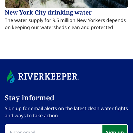
New York City drinking water​​​​‌ ‍ ​‍​‍‌‍ ‌ ​‍‌‍‍‌‌‍‌ ‌‍‍‌‌‍ ‍​‍​‍​ ‍‍​‍​‍‌ ​ ‌‍​‌‌‍ ‍‌‍‍‌‌ ‌​‌ ‍‌​‍ ‍‌‍‍‌‌‍ ​‍​‍​‍ ​​‍​‍‌‍‍​‌ ​‍‌‍‌‌‌‍‌‍​‍​‍​ ‍‍​‍​‍‌‍‍​‌ ‌​‌ ‌​‌ ​​‌ ​ ​ ‍‍​‍ ​‍ ‌‍​ ‌‍ ‌‌ ​ ​‍ ‍‌‍ ‌‌‍​‌‌‍‍‌‌‍ ‍​‍ ‍​ ​‍​ ​​​ ​‍​ ‌​‌ ​‍‌‍‌‌‌‍‌​‌‍‌‌‌ ​ ‌‍‍‌‌‍‌ ‌‍ ‍​‍ ‍‌ ​‍‌‍‍‌‌ ‌‍‌‍‌‌‌ ​‍‌‍‍ ‌‍‌‌‌‍‌‌‌ ​​‌‍‌‌‌ ​‍​‍ ‍‌‍ ‌ ​‍‌‍‌ ​‍ ‌‍‍‌‌‍ ‍‌ ‌​‌‍‌‌‌‍ ‍‌ ‌​​‍ ‌‍‌‌‌‍‌​‌‍‍‌‌ ‌​​‍ ‌‍ ‌‌‍ ‌‍‌​‌‍‌‌​ ‌‌ ​​‌ ​‍‌‍‌‌‌ ​ ‌‍‌‌‌‍ ‍‌ ‌​‌‍​‌‌ ‌​‌‍‍‌‌‍ ‌‍ ‍​ ‍ ‌‍‍‌‌‍‌​​ ‌​ ‌ ‌‍‌​‌‍​‌​ ​ ​ ‌‌‌‍​‍​ ‌​‌‍​‌​‍ ‌‌‍​‍‌‍​ ‌‍​‍‌‍​‌​‍ ‌​ ‌​‌‍​‍‌‍‌‌‌‍​ ​‍ ‌​ ‍‌‌‍​‍‌‍‌​​ ‌‍​‍ ‌‌‍​‍​ ​​‌‍‌‌‌‍‌​​ ​​​ ​‌‌‍‌​​ ‌‍​ ‌​‌‍​‌‌‍‌​​ ​‍​ ‍ ‌ ‌​‌ ‍‌‌ ​​‌‍‌‌​ ‌‌‍​ ‌‍​‌‌‍ ‌‌ ​​‌‍​‌‌‍‍‌‌‍‌ ‌‍ ‍​ ‍ ‌ ​​‌‍​‌‌ ‌​‌‍‍​​ ‌‌ ‌​‌‍‍‌‌ ‌​‌‍ ​‌‍‌‌​ ‌‍​‍‌‍​‌‌ ​ ‌‍‌‌‌‌‌‌‌ ​‍‌‍ ​​ ‌‌‍‍​‌ ‌​‌ ‌​‌ ​​‌ ​ ​‍‌‌​ ​ ‌​​‌​‍‌‌​ ​‍‌​‌‍​‍‌‌​ ​‍‌​‌‍‌‍​ ‌‍ ‌‌ ​ ​‍ ‍‌‍ ‌‌‍​‌‌‍‍‌‌‍ ‍​‍ ‍​ ​‍​ ​​​ ​‍​ ‌​‌ ​‍‌‍‌‌‌‍‌​‌‍‌‌‌ ​ ‌‍‍‌‌‍‌ ‌‍ ‍​‍ ‍‌ ​‍‌‍‍‌‌ ‌‍‌‍‌‌‌ ​‍‌‍‍ ‌‍‌‌‌‍‌‌‌ ​​‌‍‌‌‌ ​‍​‍ ‍‌‍ ‌ ​‍‌‍‌ ​‍‌‍‌‍‍‌‌‍‌​​ ‌​ ‌ ‌‍‌​‌‍​‌​ ​ ​ ‌‌‌‍​‍​ ‌​‌‍​‌​‍ ‌‌‍​‍‌‍​ ‌‍​‍‌‍​‌​‍ ‌​ ‌​‌‍​‍‌‍‌‌‌‍​ ​‍ ‌​ ‍‌‌‍​‍‌‍‌​​ ‌‍​‍ ‌‌‍​‍​ ​​‌‍‌‌‌‍‌​​ ​​​ ​‌‌‍‌​​ ‌‍​ ‌​‌‍​‌‌‍‌​​ ​‍​‍‌‍‌ ‌​‌ ‍‌‌ ​​‌‍‌‌​ ‌‌‍​ ‌‍​‌‌‍ ‌‌ ​​‌‍​‌‌‍‍‌‌‍‌ ‌‍ ‍​‍‌‍‌ ​​‌‍​‌‌ ‌​‌‍‍​​ ‌‌ ‌​‌‍‍‌‌ ‌​‌‍ ​‌‍‌‌​‍‌‍‌ ​​‌‍‌‌‌ ​‍‌ ​ ‌ ​​‌‍‌‌‌‍​ ‌ ‌​‌‍‍‌‌ ‌‍‌‍‌‌​ ‌‌ ​​‌ ‌‌‌‍​‍‌‍ ​‌‍‍‌‌ ​ ‌‍‍​‌‍‌‌‌‍‌​​‍​‍‌ ‌
The water supply for 9.5 million New Yorkers depends
on keeping our watersheds clean and protected​​​​‌ ‍ ​‍​‍‌‍ ‌ ​‍‌‍‍‌‌‍‌ ‌‍‍‌‌‍ ‍​‍​‍​ ‍‍​‍​‍‌ ​ ‌‍​‌‌‍ ‍‌‍‍‌‌ ‌​‌ ‍‌​‍ ‍‌‍‍‌‌‍ ​‍​‍​‍ ​​‍​‍‌‍‍​‌ ​‍‌‍‌‌‌‍‌‍​‍​‍​ ‍‍​‍​‍‌‍‍​‌ ‌​‌ ‌​‌ ​​‌ ​ ​ ‍‍​‍ ​‍ ‌‍​ ‌‍ ‌‌ ​ ​‍ ‍‌‍ ‌‌‍​‌‌‍‍‌‌‍ ‍​‍ ‍​ ​‍​ ​​​ ​‍​ ‌​‌ ​‍‌‍‌‌‌‍‌​‌‍‌‌‌ ​ ‌‍‍‌‌‍‌ ‌‍ ‍​‍ ‍‌ ​‍‌‍‍‌‌ ‌‍‌‍‌‌‌ ​‍‌‍‍ ‌‍‌‌‌‍‌‌‌ ​​‌‍‌‌‌ ​‍​‍ ‍‌‍ ‌ ​‍‌‍‌ ​‍ ‌‍‍‌‌‍ ‍‌ ‌​‌‍‌‌‌‍ ‍‌ ‌​​‍ ‌‍‌‌‌‍‌​‌‍‍‌‌ ‌​​‍ ‌‍ ‌‌‍ ‌‍‌​‌‍‌‌​ ‌‌ ​​‌ ​‍‌‍‌‌‌ ​ ‌‍‌‌‌‍ ‍‌ ‌​‌‍​‌‌ ‌​‌‍‍‌‌‍ ‌‍ ‍​ ‍ ‌‍‍‌‌‍‌​​ ‌​ ‌ ‌‍‌​‌‍​‌​ ​ ​ ‌‌‌‍​‍​ ‌​‌‍​‌​‍ ‌‌‍​‍‌‍​ ‌‍​‍‌‍​‌​‍ ‌​ ‌​‌‍​‍‌‍‌‌‌‍​ ​‍ ‌​ ‍‌‌‍​‍‌‍‌​​ ‌‍​‍ ‌‌‍​‍​ ​​‌‍‌‌‌‍‌​​ ​​​ ​‌‌‍‌​​ ‌‍​ ‌​‌‍​‌‌‍‌​​ ​‍​ ‍ ‌ ‌​‌ ‍‌‌ ​​‌‍‌‌​ ‌‌‍​ ‌‍​‌‌‍ ‌‌ ​​‌‍​‌‌‍‍‌‌‍‌ ‌‍ ‍​ ‍ ‌ ​​‌‍​‌‌ ‌​‌‍‍​​ ‌‌ ​ ‌‍‍​‌‍ ‌ ​‍‌ ‌​‌​‌​‌‍‌‌‌ ​ ‌‍​ ‌ ​‍‌‍‍‌‌ ​​‌ ‌​‌‍‍‌‌‍ ‌‍ ‍​ ‌‍​‍‌‍​‌‌ ​ ‌‍‌‌‌‌‌‌‌ ​‍‌‍ ​​ ‌‌‍‍​‌ ‌​‌ ‌​‌ ​​‌ ​ ​‍‌‌​ ​ ‌​​‌​‍‌‌​ ​‍‌​‌‍​‍‌‌​ ​‍‌​‌‍‌‍​ ‌‍ ‌‌ ​ ​‍ ‍‌‍ ‌‌‍​‌‌‍‍‌‌‍ ‍​‍ ‍​ ​‍​ ​​​ ​‍​ ‌​‌ ​‍‌‍‌‌‌‍‌​‌‍‌‌‌ ​ ‌‍‍‌‌‍‌ ‌‍ ‍​‍ ‍‌ ​‍‌‍‍‌‌ ‌‍‌‍‌‌‌ ​‍‌‍‍ ‌‍‌‌‌‍‌‌‌ ​​‌‍‌‌‌ ​‍​‍ ‍‌‍ ‌ ​‍‌‍‌ ​‍‌‍‌‍‍‌‌‍‌​​ ‌​ ‌ ‌‍‌​‌‍​‌​ ​ ​ ‌‌‌‍​‍​ ‌​‌‍​‌​‍ ‌‌‍​‍‌‍​ ‌‍​‍‌‍​‌​‍ ‌​ ‌​‌‍​‍‌‍‌‌‌‍​ ​‍ ‌​ ‍‌‌‍​‍‌‍‌​​ ‌‍​‍ ‌‌‍​‍​ ​​‌‍‌‌‌‍‌​​ ​​​ ​‌‌‍‌​​ ‌‍​ ‌​‌‍​‌‌‍‌​​ ​‍​‍‌‍‌ ‌​‌ ‍‌‌ ​​‌‍‌‌​ ‌‌‍​ ‌‍​‌‌‍ ‌‌ ​​‌‍​‌‌‍‍‌‌‍‌ ‌‍ ‍​‍‌‍‌ ​​‌‍​‌‌ ‌​‌‍‍​​ ‌‌ ​ ‌‍‍​‌‍ ‌ ​‍‌ ‌​‌​‌​‌‍‌‌‌ ​ ‌‍​ ‌ ​‍‌‍‍‌‌ ​​‌ ‌​‌‍‍‌‌‍ ‌‍ ‍​‍‌‍‌ ​​‌‍‌‌‌ ​‍‌ ​ ‌ ​​‌‍‌‌‌‍​ ‌ ‌​‌‍‍‌‌ ‌‍‌‍‌‌​ ‌‌ ​​‌ ‌‌‌‍​‍‌‍ ​‌‍‍‌‌ ​ ‌‍‍​‌‍‌‌‌‍‌​​‍​‍‌ ‌
Protect
Restore
Stay informed​​​​‌ ‍ ​‍​‍‌‍ ‌ ​‍‌‍‍‌‌‍‌ ‌‍‍‌‌‍ ‍​‍​‍​ ‍‍​‍​‍‌ ​ ‌‍​‌‌‍ ‍‌‍‍‌‌ ‌​‌ ‍‌​‍ ‍‌‍‍‌‌‍ ​‍​‍​‍ ​​‍​‍‌‍‍​‌ ​‍‌‍‌‌‌‍‌‍​‍​‍​ ‍‍​‍​‍‌‍‍​‌ ‌​‌ ‌​‌ ​​‌ ​ ​ ‍‍​‍ ​‍ ‌‍​ ‌‍ ‌‌ ​ ​‍ ‍‌‍ ‌‌‍​‌‌‍‍‌‌‍ ‍​‍ ‍​ ​‍​ ​​​ ​‍​ ‌​‌ ​‍‌‍‌‌‌‍‌​‌‍‌‌‌ ​ ‌‍‍‌‌‍‌ ‌‍ ‍​‍ ‍‌ ​‍‌‍‍‌‌ ‌‍‌‍‌‌‌ ​‍‌‍‍ ‌‍‌‌‌‍‌‌‌ ​​‌‍‌‌‌ ​‍​‍ ‍‌‍ ‌ ​‍‌‍‌ ​‍ ‌‍‍‌‌‍ ‍‌ ‌​‌‍‌‌‌‍ ‍‌ ‌​​‍ ‌‍‌‌‌‍‌​‌‍‍‌‌ ‌​​‍ ‌‍ ‌‌‍ ‌‍‌​‌‍‌‌​ ‌‌ ​​‌ ​‍‌‍‌‌‌ ​ ‌‍‌‌‌‍ ‍‌ ‌​‌‍​‌‌ ‌​‌‍‍‌‌‍ ‌‍ ‍​ ‍ ‌‍‍‌‌‍‌​​ ‌‌‍‌‍‌‍ ‌‍ ‌ ‌​‌‍‌‌‌ ​‍​ ‍ ‌ ‌​‌ ‍‌‌ ​​‌‍‌‌​ ‌‌‍‌‍‌‍ ‌‍ ‌ ‌​‌‍‌‌‌ ​‍​ ‍ ‌ ​​‌‍​‌‌ ‌​‌‍‍​​ ‌‌‍ ‍‌‍‌‌‌ ‌ ‌ ​ ‌‍ ​‌‍‌‌‌ ‌​‌ ‌​‌‍‌‌‌ ​‍​‍ ‍‌ ‌​‌‍‍‌‌ ‌​‌‍ ​‌‍‌‌​ ‌‍​‍‌‍​‌‌ ​ ‌‍‌‌‌‌‌‌‌ ​‍‌‍ ​​ ‌‌‍‍​‌ ‌​‌ ‌​‌ ​​‌ ​ ​‍‌‌​ ​ ‌​​‌​‍‌‌​ ​‍‌​‌‍​‍‌‌​ ​‍‌​‌‍‌‍​ ‌‍ ‌‌ ​ ​‍ ‍‌‍ ‌‌‍​‌‌‍‍‌‌‍ ‍​‍ ‍​ ​‍​ ​​​ ​‍​ ‌​‌ ​‍‌‍‌‌‌‍‌​‌‍‌‌‌ ​ ‌‍‍‌‌‍‌ ‌‍ ‍​‍ ‍‌ ​‍‌‍‍‌‌ ‌‍‌‍‌‌‌ ​‍‌‍‍ ‌‍‌‌‌‍‌‌‌ ​​‌‍‌‌‌ ​‍​‍ ‍‌‍ ‌ ​‍‌‍‌ ​‍‌‍‌‍‍‌‌‍‌​​ ‌‌‍‌‍‌‍ ‌‍ ‌ ‌​‌‍‌‌‌ ​‍​‍‌‍‌ ‌​‌ ‍‌‌ ​​‌‍‌‌​ ‌‌‍‌‍‌‍ ‌‍ ‌ ‌​‌‍‌‌‌ ​‍​‍‌‍‌ ​​‌‍​‌‌ ‌​‌‍‍​​ ‌‌‍ ‍‌‍‌‌‌ ‌ ‌ ​ ‌‍ ​‌‍‌‌‌ ‌​‌ ‌​‌‍‌‌‌ ​‍​‍ ‍‌ ‌​‌‍‍‌‌ ‌​‌‍ ​‌‍‌‌​‍‌‍‌ ​​‌‍‌‌‌ ​‍‌ ​ ‌ ​​‌‍‌‌‌‍​ ‌ ‌​‌‍‍‌‌ ‌‍‌‍‌‌​ ‌‌ ​​‌ ‌‌‌‍​‍‌‍ ​‌‍‍‌‌ ​ ‌‍‍​‌‍‌‌‌‍‌​​‍​‍‌ ‌
Connect
Sign up for email alerts on the latest clean water fights
and ways to take action.​​​​‌ ‍ ​‍​‍‌‍ ‌ ​‍‌‍‍‌‌‍‌ ‌‍‍‌‌‍ ‍​‍​‍​ ‍‍​‍​‍‌ ​ ‌‍​‌‌‍ ‍‌‍‍‌‌ ‌​‌ ‍‌​‍ ‍‌‍‍‌‌‍ ​‍​‍​‍ ​​‍​‍‌‍‍​‌ ​‍‌‍‌‌‌‍‌‍​‍​‍​ ‍‍​‍​‍‌‍‍​‌ ‌​‌ ‌​‌ ​​‌ ​ ​ ‍‍​‍ ​‍ ‌‍​ ‌‍ ‌‌ ​ ​‍ ‍‌‍ ‌‌‍​‌‌‍‍‌‌‍ ‍​‍ ‍​ ​‍​ ​​​ ​‍​ ‌​‌ ​‍‌‍‌‌‌‍‌​‌‍‌‌‌ ​ ‌‍‍‌‌‍‌ ‌‍ ‍​‍ ‍‌ ​‍‌‍‍‌‌ ‌‍‌‍‌‌‌ ​‍‌‍‍ ‌‍‌‌‌‍‌‌‌ ​​‌‍‌‌‌ ​‍​‍ ‍‌‍ ‌ ​‍‌‍‌ ​‍ ‌‍‍‌‌‍ ‍‌ ‌​‌‍‌‌‌‍ ‍‌ ‌​​‍ ‌‍‌‌‌‍‌​‌‍‍‌‌ ‌​​‍ ‌‍ ‌‌‍ ‌‍‌​‌‍‌‌​ ‌‌ ​​‌ ​‍‌‍‌‌‌ ​ ‌‍‌‌‌‍ ‍‌ ‌​‌‍​‌‌ ‌​‌‍‍‌‌‍ ‌‍ ‍​ ‍ ‌‍‍‌‌‍‌​​ ‌‌‍‌‍‌‍ ‌‍ ‌ ‌​‌‍‌‌‌ ​‍​ ‍ ‌ ‌​‌ ‍‌‌ ​​‌‍‌‌​ ‌‌‍‌‍‌‍ ‌‍ ‌ ‌​‌‍‌‌‌ ​‍​ ‍ ‌ ​​‌‍​‌‌ ‌​‌‍‍​​ ‌‌‍ ‍‌‍‌‌‌ ‌ ‌ ​ ‌‍ ​‌‍‌‌‌ ‌​‌ ‌​‌‍‌‌‌ ​‍​‍ ‍‌‍‌​‌‍‌‌‌ ​ ‌‍​ ‌ ​‍‌‍‍‌‌ ​​‌ ‌​‌‍‍‌‌‍ ‌‍ ‍​ ‌‍​‍‌‍​‌‌ ​ ‌‍‌‌‌‌‌‌‌ ​‍‌‍ ​​ ‌‌‍‍​‌ ‌​‌ ‌​‌ ​​‌ ​ ​‍‌‌​ ​ ‌​​‌​‍‌‌​ ​‍‌​‌‍​‍‌‌​ ​‍‌​‌‍‌‍​ ‌‍ ‌‌ ​ ​‍ ‍‌‍ ‌‌‍​‌‌‍‍‌‌‍ ‍​‍ ‍​ ​‍​ ​​​ ​‍​ ‌​‌ ​‍‌‍‌‌‌‍‌​‌‍‌‌‌ ​ ‌‍‍‌‌‍‌ ‌‍ ‍​‍ ‍‌ ​‍‌‍‍‌‌ ‌‍‌‍‌‌‌ ​‍‌‍‍ ‌‍‌‌‌‍‌‌‌ ​​‌‍‌‌‌ ​‍​‍ ‍‌‍ ‌ ​‍‌‍‌ ​‍‌‍‌‍‍‌‌‍‌​​ ‌‌‍‌‍‌‍ ‌‍ ‌ ‌​‌‍‌‌‌ ​‍​‍‌‍‌ ‌​‌ ‍‌‌ ​​‌‍‌‌​ ‌‌‍‌‍‌‍ ‌‍ ‌ ‌​‌‍‌‌‌ ​‍​‍‌‍‌ ​​‌‍​‌‌ ‌​‌‍‍​​ ‌‌‍ ‍‌‍‌‌‌ ‌ ‌ ​ ‌‍ ​‌‍‌‌‌ ‌​‌ ‌​‌‍‌‌‌ ​‍​‍ ‍‌‍‌​‌‍‌‌‌ ​ ‌‍​ ‌ ​‍‌‍‍‌‌ ​​‌ ‌​‌‍‍‌‌‍ ‌‍ ‍​‍‌‍‌ ​​‌‍‌‌‌ ​‍‌ ​ ‌ ​​‌‍‌‌‌‍​ ‌ ‌​‌‍‍‌‌ ‌‍‌‍‌‌​ ‌‌ ​​‌ ‌‌‌‍​‍‌‍ ​‌‍‍‌‌ ​ ‌‍‍​‌‍‌‌‌‍‌​​‍​‍‌ ‌
Sign up​​​​‌ ‍ ​‍​‍‌‍ ‌ ​‍‌‍‍‌‌‍‌ ‌‍‍‌‌‍ ‍​‍​‍​ ‍‍​‍​‍‌ ​ ‌‍​‌‌‍ ‍‌‍‍‌‌ ‌​‌ ‍‌​‍ ‍‌‍‍‌‌‍ ​‍​‍​‍ ​​‍​‍‌‍‍​‌ ​‍‌‍‌‌‌‍‌‍​‍​‍​ ‍‍​‍​‍‌‍‍​‌ ‌​‌ ‌​‌ ​​‌ ​ ​ ‍‍​‍ ​‍ ‌‍​ ‌‍ ‌‌ ​ ​‍ ‍‌‍ ‌‌‍​‌‌‍‍‌‌‍ ‍​‍ ‍​ ​‍​ ​​​ ​‍​ ‌​‌ ​‍‌‍‌‌‌‍‌​‌‍‌‌‌ ​ ‌‍‍‌‌‍‌ ‌‍ ‍​‍ ‍‌ ​‍‌‍‍‌‌ ‌‍‌‍‌‌‌ ​‍‌‍‍ ‌‍‌‌‌‍‌‌‌ ​​‌‍‌‌‌ ​‍​‍ ‍‌‍ ‌ ​‍‌‍‌ ​‍ ‌‍‍‌‌‍ ‍‌ ‌​‌‍‌‌‌‍ ‍‌ ‌​​‍ ‌‍‌‌‌‍‌​‌‍‍‌‌ ‌​​‍ ‌‍ ‌‌‍ ‌‍‌​‌‍‌‌​ ‌‌ ​​‌ ​‍‌‍‌‌‌ ​ ‌‍‌‌‌‍ ‍‌ ‌​‌‍​‌‌ ‌​‌‍‍‌‌‍ ‌‍ ‍​ ‍ ‌‍‍‌‌‍‌​​ ‌‌‍‌‍‌‍ ‌‍ ‌ ‌​‌‍‌‌‌ ​‍​ ‍ ‌ ‌​‌ ‍‌‌ ​​‌‍‌‌​ ‌‌‍‌‍‌‍ ‌‍ ‌ ‌​‌‍‌‌‌ ​‍​ ‍ ‌ ​​‌‍​‌‌ ‌​‌‍‍​​ ‌‌‍ ‍‌‍‌‌‌ ‌ ‌ ​ ‌‍ ​‌‍‌‌‌ ‌​‌ ‌​‌‍‌‌‌ ​‍​‍ ‍‌‍​‍‌ ‌‌‌ ‌​‌ ‌​‌‍ ‌‍ ‍‌​ ​‌‍​‌‌‍​‍‌‍‌‌‌‍ ​​ ‌‍​‍‌‍​‌‌ ​ ‌‍‌‌‌‌‌‌‌ ​‍‌‍ ​​ ‌‌‍‍​‌ ‌​‌ ‌​‌ ​​‌ ​ ​‍‌‌​ ​ ‌​​‌​‍‌‌​ ​‍‌​‌‍​‍‌‌​ ​‍‌​‌‍‌‍​ ‌‍ ‌‌ ​ ​‍ ‍‌‍ ‌‌‍​‌‌‍‍‌‌‍ ‍​‍ ‍​ ​‍​ ​​​ ​‍​ ‌​‌ ​‍‌‍‌‌‌‍‌​‌‍‌‌‌ ​ ‌‍‍‌‌‍‌ ‌‍ ‍​‍ ‍‌ ​‍‌‍‍‌‌ ‌‍‌‍‌‌‌ ​‍‌‍‍ ‌‍‌‌‌‍‌‌‌ ​​‌‍‌‌‌ ​‍​‍ ‍‌‍ ‌ ​‍‌‍‌ ​‍‌‍‌‍‍‌‌‍‌​​ ‌‌‍‌‍‌‍ ‌‍ ‌ ‌​‌‍‌‌‌ ​‍​‍‌‍‌ ‌​‌ ‍‌‌ ​​‌‍‌‌​ ‌‌‍‌‍‌‍ ‌‍ ‌ ‌​‌‍‌‌‌ ​‍​‍‌‍‌ ​​‌‍​‌‌ ‌​‌‍‍​​ ‌‌‍ ‍‌‍‌‌‌ ‌ ‌ ​ ‌‍ ​‌‍‌‌‌ ‌​‌ ‌​‌‍‌‌‌ ​‍​‍ ‍‌‍​‍‌ ‌‌‌ ‌​‌ ‌​‌‍ ‌‍ ‍‌​ ​‌‍​‌‌‍​‍‌‍‌‌‌‍ ​​‍‌‍‌ ​​‌‍‌‌‌ ​‍‌ ​ ‌ ​​‌‍‌‌‌‍​ ‌ ‌​‌‍‍‌‌ ‌‍‌‍‌‌​ ‌‌ ​​‌ ‌‌‌‍​‍‌‍ ​‌‍‍‌‌ ​ ‌‍‍​‌‍‌‌‌‍‌​​‍​‍‌ ‌