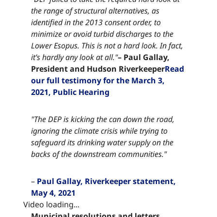
the range of structural alternatives, as
identified in the 2013 consent order, to
minimize or avoid turbid discharges to the
Lower Esopus. This is not a hard look. In fact,
it’s hardly any look at all."​​​​‌ ‍ ​‍​‍‌‍ ‌ ​‍‌‍‍‌‌‍‌ ‌‍‍‌‌‍ ‍​‍​‍​ ‍‍​‍​‍‌ ​ ‌‍​‌‌‍ ‍‌‍‍‌‌ ‌​‌ ‍‌​‍ ‍‌‍‍‌‌‍ ​‍​‍​‍ ​​‍​‍‌‍‍​‌ ​‍‌‍‌‌‌‍‌‍​‍​‍​ ‍‍​‍​‍‌‍‍​‌ ‌​‌ ‌​‌ ​​‌ ​ ​ ‍‍​‍ ​‍ ‌‍​ ‌‍ ‌‌ ​ ​‍ ‍‌‍ ‌‌‍​‌‌‍‍‌‌‍ ‍​‍ ‍​ ​‍​ ​​​ ​‍​ ‌​‌ ​‍‌‍‌‌‌‍‌​‌‍‌‌‌ ​ ‌‍‍‌‌‍‌ ‌‍ ‍​‍ ‍‌ ​‍‌‍‍‌‌ ‌‍‌‍‌‌‌ ​‍‌‍‍ ‌‍‌‌‌‍‌‌‌ ​​‌‍‌‌‌ ​‍​‍ ‍‌‍ ‌ ​‍‌‍‌ ​‍ ‌‍‍‌‌‍ ‍‌ ‌​‌‍‌‌‌‍ ‍‌ ‌​​‍ ‌‍‌‌‌‍‌​‌‍‍‌‌ ‌​​‍ ‌‍ ‌‌‍ ‌‍‌​‌‍‌‌​ ‌‌ ​​‌ ​‍‌‍‌‌‌ ​ ‌‍‌‌‌‍ ‍‌ ‌​‌‍​‌‌ ‌​‌‍‍‌‌‍ ‌‍ ‍​ ‍ ‌‍‍‌‌‍‌​​ ‌​ ‌ ​ ​‌​ ​‌​ ​‌​ ​ ‌‍​‌​ ​​​ ​ ​‍ ‌​ ​‌​ ‌​​ ‌‌‌‍​ ​‍ ‌​ ‌​‌‍​‍​ ‌‌​ ‌ ​‍ ‌‌‍​‍​ ​​​ ‌‍‌‍​ ​‍ ‌​ ​​​ ‌ ​ ‌‌​ ​​​ ‍‌​ ​ ​ ​‍‌‍‌‍​ ​​​ ‍‌​ ​‌‌‍​‌​ ‍ ‌ ‌​‌ ‍‌‌ ​​‌‍‌‌​ ‌‌‍​‌‌ ​‍‌ ‌​‌‍‍‌‌‍​ ‌‍ ​‌‍‌‌​ ‍ ‌ ​​‌‍​‌‌ ‌​‌‍‍​​ ‌‌‍​ ‌‍ ‌‍ ‍‌ ‌​‌‍‌‌‌‍ ‍‌ ‌​​‍‌‌​ ‌‌‌​​‍‌‌ ‌‍‍ ‌‍‌‌‌ ‍‌​‍‌‌​ ​ ‌​‌​​‍‌‌​ ​ ‌​‌​​‍‌‌​ ​‍​ ​‍‌‍​‌​ ‌‍​ ​‌​ ​‌​ ​ ‌‍​‍​ ‌ ‌‍​ ​ ‍​​ ‌​‌‍​ ​ ‌ ​‍‌‌​ ​‍​ ​‍​‍‌‌​ ‌‌‌​‌​​‍ ‍‌‍​ ‌‍‍​‌‍‍‌‌‍ ​‌‍‌​‌ ​‍‌‍‌‌‌‍ ‍​‍‌‌​ ‌‌‌​​‍‌‌ ‌‍‍ ‌‍‌‌‌ ‍‌​‍‌‌​ ​ ‌​‌​​‍‌‌​ ​ ‌​‌​​‍‌‌​ ​‍​ ​‍‌‍​‌​ ‌‍​ ​‌​ ​‌​ ​ ‌‍​‍​ ‌ ‌‍​ ​ ‍​​ ‌​‌‍​ ​ ‌ ​ ​​​‍‌‌​ ​‍​ ​‍​‍‌‌​ ‌‌‌​‌​​‍ ‍‌ ‌​‌‍‌‌‌ ‍​‌ ‌​​ ‌‍​‍‌‍​‌‌ ​ ‌‍‌‌‌‌‌‌‌ ​‍‌‍ ​​ ‌‌‍‍​‌ ‌​‌ ‌​‌ ​​‌ ​ ​‍‌‌​ ​ ‌​​‌​‍‌‌​ ​‍‌​‌‍​‍‌‌​ ​‍‌​‌‍‌‍​ ‌‍ ‌‌ ​ ​‍ ‍‌‍ ‌‌‍​‌‌‍‍‌‌‍ ‍​‍ ‍​ ​‍​ ​​​ ​‍​ ‌​‌ ​‍‌‍‌‌‌‍‌​‌‍‌‌‌ ​ ‌‍‍‌‌‍‌ ‌‍ ‍​‍ ‍‌ ​‍‌‍‍‌‌ ‌‍‌‍‌‌‌ ​‍‌‍‍ ‌‍‌‌‌‍‌‌‌ ​​‌‍‌‌‌ ​‍​‍ ‍‌‍ ‌ ​‍‌‍‌ ​‍‌‍‌‍‍‌‌‍‌​​ ‌​ ‌ ​ ​‌​ ​‌​ ​‌​ ​ ‌‍​‌​ ​​​ ​ ​‍ ‌​ ​‌​ ‌​​ ‌‌‌‍​ ​‍ ‌​ ‌​‌‍​‍​ ‌‌​ ‌ ​‍ ‌‌‍​‍​ ​​​ ‌‍‌‍​ ​‍ ‌​ ​​​ ‌ ​ ‌‌​ ​​​ ‍‌​ ​ ​ ​‍‌‍‌‍​ ​​​ ‍‌​ ​‌‌‍​‌​‍‌‍‌ ‌​‌ ‍‌‌ ​​‌‍‌‌​ ‌‌‍​‌‌ ​‍‌ ‌​‌‍‍‌‌‍​ ‌‍ ​‌‍‌‌​‍‌‍‌ ​​‌‍​‌‌ ‌​‌‍‍​​ ‌‌‍​ ‌‍ ‌‍ ‍‌ ‌​‌‍‌‌‌‍ ‍‌ ‌​​‍‌‌​ ‌‌‌​​‍‌‌ ‌‍‍ ‌‍‌‌‌ ‍‌​‍‌‌​ ​ ‌​‌​​‍‌‌​ ​ ‌​‌​​‍‌‌​ ​‍​ ​‍‌‍​‌​ ‌‍​ ​‌​ ​‌​ ​ ‌‍​‍​ ‌ ‌‍​ ​ ‍​​ ‌​‌‍​ ​ ‌ ​‍‌‌​ ​‍​ ​‍​‍‌‌​ ‌‌‌​‌​​‍ ‍‌‍​ ‌‍‍​‌‍‍‌‌‍ ​‌‍‌​‌ ​‍‌‍‌‌‌‍ ‍​‍‌‌​ ‌‌‌​​‍‌‌ ‌‍‍ ‌‍‌‌‌ ‍‌​‍‌‌​ ​ ‌​‌​​‍‌‌​ ​ ‌​‌​​‍‌‌​ ​‍​ ​‍‌‍​‌​ ‌‍​ ​‌​ ​‌​ ​ ‌‍​‍​ ‌ ‌‍​ ​ ‍​​ ‌​‌‍​ ​ ‌ ​ ​​​‍‌‌​ ​‍​ ​‍​‍‌‌​ ‌‌‌​‌​​‍ ‍‌ ‌​‌‍‌‌‌ ‍​‌ ‌​​‍‌‍‌ ​​‌‍‌‌‌ ​‍‌ ​ ‌ ​​‌‍‌‌‌‍​ ‌ ‌​‌‍‍‌‌ ‌‍‌‍‌‌​ ‌‌ ​​‌ ‌‌‌‍​‍‌‍ ​‌‍‍‌‌ ​ ‌‍‍​‌‍‌‌‌‍‌​​‍​‍‌ ‌
– Paul Gallay,
President and Hudson Riverkeeper​​​​‌ ‍ ​‍​‍‌‍ ‌ ​‍‌‍‍‌‌‍‌ ‌‍‍‌‌‍ ‍​‍​‍​ ‍‍​‍​‍‌ ​ ‌‍​‌‌‍ ‍‌‍‍‌‌ ‌​‌ ‍‌​‍ ‍‌‍‍‌‌‍ ​‍​‍​‍ ​​‍​‍‌‍‍​‌ ​‍‌‍‌‌‌‍‌‍​‍​‍​ ‍‍​‍​‍‌‍‍​‌ ‌​‌ ‌​‌ ​​‌ ​ ​ ‍‍​‍ ​‍ ‌‍​ ‌‍ ‌‌ ​ ​‍ ‍‌‍ ‌‌‍​‌‌‍‍‌‌‍ ‍​‍ ‍​ ​‍​ ​​​ ​‍​ ‌​‌ ​‍‌‍‌‌‌‍‌​‌‍‌‌‌ ​ ‌‍‍‌‌‍‌ ‌‍ ‍​‍ ‍‌ ​‍‌‍‍‌‌ ‌‍‌‍‌‌‌ ​‍‌‍‍ ‌‍‌‌‌‍‌‌‌ ​​‌‍‌‌‌ ​‍​‍ ‍‌‍ ‌ ​‍‌‍‌ ​‍ ‌‍‍‌‌‍ ‍‌ ‌​‌‍‌‌‌‍ ‍‌ ‌​​‍ ‌‍‌‌‌‍‌​‌‍‍‌‌ ‌​​‍ ‌‍ ‌‌‍ ‌‍‌​‌‍‌‌​ ‌‌ ​​‌ ​‍‌‍‌‌‌ ​ ‌‍‌‌‌‍ ‍‌ ‌​‌‍​‌‌ ‌​‌‍‍‌‌‍ ‌‍ ‍​ ‍ ‌‍‍‌‌‍‌​​ ‌​ ‌ ​ ​‌​ ​‌​ ​‌​ ​ ‌‍​‌​ ​​​ ​ ​‍ ‌​ ​‌​ ‌​​ ‌‌‌‍​ ​‍ ‌​ ‌​‌‍​‍​ ‌‌​ ‌ ​‍ ‌‌‍​‍​ ​​​ ‌‍‌‍​ ​‍ ‌​ ​​​ ‌ ​ ‌‌​ ​​​ ‍‌​ ​ ​ ​‍‌‍‌‍​ ​​​ ‍‌​ ​‌‌‍​‌​ ‍ ‌ ‌​‌ ‍‌‌ ​​‌‍‌‌​ ‌‌‍​‌‌ ​‍‌ ‌​‌‍‍‌‌‍​ ‌‍ ​‌‍‌‌​ ‍ ‌ ​​‌‍​‌‌ ‌​‌‍‍​​ ‌‌‍​ ‌‍ ‌‍ ‍‌ ‌​‌‍‌‌‌‍ ‍‌ ‌​​‍‌‌​ ‌‌‌​​‍‌‌ ‌‍‍ ‌‍‌‌‌ ‍‌​‍‌‌​ ​ ‌​‌​​‍‌‌​ ​ ‌​‌​​‍‌‌​ ​‍​ ​‍‌‍​‌​ ‌‍​ ​‌​ ​‌​ ​ ‌‍​‍​ ‌ ‌‍​ ​ ‍​​ ‌​‌‍​ ​ ‌ ​‍‌‌​ ​‍​ ​‍​‍‌‌​ ‌‌‌​‌​​‍ ‍‌‍​ ‌‍‍​‌‍‍‌‌‍ ​‌‍‌​‌ ​‍‌‍‌‌‌‍ ‍​‍‌‌​ ‌‌‌​​‍‌‌ ‌‍‍ ‌‍‌‌‌ ‍‌​‍‌‌​ ​ ‌​‌​​‍‌‌​ ​ ‌​‌​​‍‌‌​ ​‍​ ​‍‌‍​‌​ ‌‍​ ​‌​ ​‌​ ​ ‌‍​‍​ ‌ ‌‍​ ​ ‍​​ ‌​‌‍​ ​ ‌ ​ ​‌​‍‌‌​ ​‍​ ​‍​‍‌‌​ ‌‌‌​‌​​‍ ‍‌ ‌​‌‍‌‌‌ ‍​‌ ‌​​ ‌‍​‍‌‍​‌‌ ​ ‌‍‌‌‌‌‌‌‌ ​‍‌‍ ​​ ‌‌‍‍​‌ ‌​‌ ‌​‌ ​​‌ ​ ​‍‌‌​ ​ ‌​​‌​‍‌‌​ ​‍‌​‌‍​‍‌‌​ ​‍‌​‌‍‌‍​ ‌‍ ‌‌ ​ ​‍ ‍‌‍ ‌‌‍​‌‌‍‍‌‌‍ ‍​‍ ‍​ ​‍​ ​​​ ​‍​ ‌​‌ ​‍‌‍‌‌‌‍‌​‌‍‌‌‌ ​ ‌‍‍‌‌‍‌ ‌‍ ‍​‍ ‍‌ ​‍‌‍‍‌‌ ‌‍‌‍‌‌‌ ​‍‌‍‍ ‌‍‌‌‌‍‌‌‌ ​​‌‍‌‌‌ ​‍​‍ ‍‌‍ ‌ ​‍‌‍‌ ​‍‌‍‌‍‍‌‌‍‌​​ ‌​ ‌ ​ ​‌​ ​‌​ ​‌​ ​ ‌‍​‌​ ​​​ ​ ​‍ ‌​ ​‌​ ‌​​ ‌‌‌‍​ ​‍ ‌​ ‌​‌‍​‍​ ‌‌​ ‌ ​‍ ‌‌‍​‍​ ​​​ ‌‍‌‍​ ​‍ ‌​ ​​​ ‌ ​ ‌‌​ ​​​ ‍‌​ ​ ​ ​‍‌‍‌‍​ ​​​ ‍‌​ ​‌‌‍​‌​‍‌‍‌ ‌​‌ ‍‌‌ ​​‌‍‌‌​ ‌‌‍​‌‌ ​‍‌ ‌​‌‍‍‌‌‍​ ‌‍ ​‌‍‌‌​‍‌‍‌ ​​‌‍​‌‌ ‌​‌‍‍​​ ‌‌‍​ ‌‍ ‌‍ ‍‌ ‌​‌‍‌‌‌‍ ‍‌ ‌​​‍‌‌​ ‌‌‌​​‍‌‌ ‌‍‍ ‌‍‌‌‌ ‍‌​‍‌‌​ ​ ‌​‌​​‍‌‌​ ​ ‌​‌​​‍‌‌​ ​‍​ ​‍‌‍​‌​ ‌‍​ ​‌​ ​‌​ ​ ‌‍​‍​ ‌ ‌‍​ ​ ‍​​ ‌​‌‍​ ​ ‌ ​‍‌‌​ ​‍​ ​‍​‍‌‌​ ‌‌‌​‌​​‍ ‍‌‍​ ‌‍‍​‌‍‍‌‌‍ ​‌‍‌​‌ ​‍‌‍‌‌‌‍ ‍​‍‌‌​ ‌‌‌​​‍‌‌ ‌‍‍ ‌‍‌‌‌ ‍‌​‍‌‌​ ​ ‌​‌​​‍‌‌​ ​ ‌​‌​​‍‌‌​ ​‍​ ​‍‌‍​‌​ ‌‍​ ​‌​ ​‌​ ​ ‌‍​‍​ ‌ ‌‍​ ​ ‍​​ ‌​‌‍​ ​ ‌ ​ ​‌​‍‌‌​ ​‍​ ​‍​‍‌‌​ ‌‌‌​‌​​‍ ‍‌ ‌​‌‍‌‌‌ ‍​‌ ‌​​‍‌‍‌ ​​‌‍‌‌‌ ​‍‌ ​ ‌ ​​‌‍‌‌‌‍​ ‌ ‌​‌‍‍‌‌ ‌‍‌‍‌‌​ ‌‌ ​​‌ ‌‌‌‍​‍‌‍ ​‌‍‍‌‌ ​ ‌‍‍​‌‍‌‌‌‍‌​​‍​‍‌ ‌
Read
our full testimony for the March 3,
2021, Public Hearing​​​​‌ ‍ ​‍​‍‌‍ ‌ ​‍‌‍‍‌‌‍‌ ‌‍‍‌‌‍ ‍​‍​‍​ ‍‍​‍​‍‌ ​ ‌‍​‌‌‍ ‍‌‍‍‌‌ ‌​‌ ‍‌​‍ ‍‌‍‍‌‌‍ ​‍​‍​‍ ​​‍​‍‌‍‍​‌ ​‍‌‍‌‌‌‍‌‍​‍​‍​ ‍‍​‍​‍‌‍‍​‌ ‌​‌ ‌​‌ ​​‌ ​ ​ ‍‍​‍ ​‍ ‌‍​ ‌‍ ‌‌ ​ ​‍ ‍‌‍ ‌‌‍​‌‌‍‍‌‌‍ ‍​‍ ‍​ ​‍​ ​​​ ​‍​ ‌​‌ ​‍‌‍‌‌‌‍‌​‌‍‌‌‌ ​ ‌‍‍‌‌‍‌ ‌‍ ‍​‍ ‍‌ ​‍‌‍‍‌‌ ‌‍‌‍‌‌‌ ​‍‌‍‍ ‌‍‌‌‌‍‌‌‌ ​​‌‍‌‌‌ ​‍​‍ ‍‌‍ ‌ ​‍‌‍‌ ​‍ ‌‍‍‌‌‍ ‍‌ ‌​‌‍‌‌‌‍ ‍‌ ‌​​‍ ‌‍‌‌‌‍‌​‌‍‍‌‌ ‌​​‍ ‌‍ ‌‌‍ ‌‍‌​‌‍‌‌​ ‌‌ ​​‌ ​‍‌‍‌‌‌ ​ ‌‍‌‌‌‍ ‍‌ ‌​‌‍​‌‌ ‌​‌‍‍‌‌‍ ‌‍ ‍​ ‍ ‌‍‍‌‌‍‌​​ ‌​ ‌ ​ ​‌​ ​‌​ ​‌​ ​ ‌‍​‌​ ​​​ ​ ​‍ ‌​ ​‌​ ‌​​ ‌‌‌‍​ ​‍ ‌​ ‌​‌‍​‍​ ‌‌​ ‌ ​‍ ‌‌‍​‍​ ​​​ ‌‍‌‍​ ​‍ ‌​ ​​​ ‌ ​ ‌‌​ ​​​ ‍‌​ ​ ​ ​‍‌‍‌‍​ ​​​ ‍‌​ ​‌‌‍​‌​ ‍ ‌ ‌​‌ ‍‌‌ ​​‌‍‌‌​ ‌‌‍​‌‌ ​‍‌ ‌​‌‍‍‌‌‍​ ‌‍ ​‌‍‌‌​ ‍ ‌ ​​‌‍​‌‌ ‌​‌‍‍​​ ‌‌‍​ ‌‍ ‌‍ ‍‌ ‌​‌‍‌‌‌‍ ‍‌ ‌​​‍‌‌​ ‌‌‌​​‍‌‌ ‌‍‍ ‌‍‌‌‌ ‍‌​‍‌‌​ ​ ‌​‌​​‍‌‌​ ​ ‌​‌​​‍‌‌​ ​‍​ ​‍‌‍​‌​ ‌‍​ ​‌​ ​‌​ ​ ‌‍​‍​ ‌ ‌‍​ ​ ‍​​ ‌​‌‍​ ​ ‌ ​‍‌‌​ ​‍​ ​‍​‍‌‌​ ‌‌‌​‌​​‍ ‍‌‍​ ‌‍‍​‌‍‍‌‌‍ ​‌‍‌​‌ ​‍‌‍‌‌‌‍ ‍​‍‌‌​ ‌‌‌​​‍‌‌ ‌‍‍ ‌‍‌‌‌ ‍‌​‍‌‌​ ​ ‌​‌​​‍‌‌​ ​ ‌​‌​​‍‌‌​ ​‍​ ​‍‌‍​‌​ ‌‍​ ​‌​ ​‌​ ​ ‌‍​‍​ ‌ ‌‍​ ​ ‍​​ ‌​‌‍​ ​ ‌ ​ ​‍​‍‌‌​ ​‍​ ​‍​‍‌‌​ ‌‌‌​‌​​‍ ‍‌ ‌​‌‍‌‌‌ ‍​‌ ‌​​ ‌‍​‍‌‍​‌‌ ​ ‌‍‌‌‌‌‌‌‌ ​‍‌‍ ​​ ‌‌‍‍​‌ ‌​‌ ‌​‌ ​​‌ ​ ​‍‌‌​ ​ ‌​​‌​‍‌‌​ ​‍‌​‌‍​‍‌‌​ ​‍‌​‌‍‌‍​ ‌‍ ‌‌ ​ ​‍ ‍‌‍ ‌‌‍​‌‌‍‍‌‌‍ ‍​‍ ‍​ ​‍​ ​​​ ​‍​ ‌​‌ ​‍‌‍‌‌‌‍‌​‌‍‌‌‌ ​ ‌‍‍‌‌‍‌ ‌‍ ‍​‍ ‍‌ ​‍‌‍‍‌‌ ‌‍‌‍‌‌‌ ​‍‌‍‍ ‌‍‌‌‌‍‌‌‌ ​​‌‍‌‌‌ ​‍​‍ ‍‌‍ ‌ ​‍‌‍‌ ​‍‌‍‌‍‍‌‌‍‌​​ ‌​ ‌ ​ ​‌​ ​‌​ ​‌​ ​ ‌‍​‌​ ​​​ ​ ​‍ ‌​ ​‌​ ‌​​ ‌‌‌‍​ ​‍ ‌​ ‌​‌‍​‍​ ‌‌​ ‌ ​‍ ‌‌‍​‍​ ​​​ ‌‍‌‍​ ​‍ ‌​ ​​​ ‌ ​ ‌‌​ ​​​ ‍‌​ ​ ​ ​‍‌‍‌‍​ ​​​ ‍‌​ ​‌‌‍​‌​‍‌‍‌ ‌​‌ ‍‌‌ ​​‌‍‌‌​ ‌‌‍​‌‌ ​‍‌ ‌​‌‍‍‌‌‍​ ‌‍ ​‌‍‌‌​‍‌‍‌ ​​‌‍​‌‌ ‌​‌‍‍​​ ‌‌‍​ ‌‍ ‌‍ ‍‌ ‌​‌‍‌‌‌‍ ‍‌ ‌​​‍‌‌​ ‌‌‌​​‍‌‌ ‌‍‍ ‌‍‌‌‌ ‍‌​‍‌‌​ ​ ‌​‌​​‍‌‌​ ​ ‌​‌​​‍‌‌​ ​‍​ ​‍‌‍​‌​ ‌‍​ ​‌​ ​‌​ ​ ‌‍​‍​ ‌ ‌‍​ ​ ‍​​ ‌​‌‍​ ​ ‌ ​‍‌‌​ ​‍​ ​‍​‍‌‌​ ‌‌‌​‌​​‍ ‍‌‍​ ‌‍‍​‌‍‍‌‌‍ ​‌‍‌​‌ ​‍‌‍‌‌‌‍ ‍​‍‌‌​ ‌‌‌​​‍‌‌ ‌‍‍ ‌‍‌‌‌ ‍‌​‍‌‌​ ​ ‌​‌​​‍‌‌​ ​ ‌​‌​​‍‌‌​ ​‍​ ​‍‌‍​‌​ ‌‍​ ​‌​ ​‌​ ​ ‌‍​‍​ ‌ ‌‍​ ​ ‍​​ ‌​‌‍​ ​ ‌ ​ ​‍​‍‌‌​ ​‍​ ​‍​‍‌‌​ ‌‌‌​‌​​‍ ‍‌ ‌​‌‍‌‌‌ ‍​‌ ‌​​‍‌‍‌ ​​‌‍‌‌‌ ​‍‌ ​ ‌ ​​‌‍‌‌‌‍​ ‌ ‌​‌‍‍‌‌ ‌‍‌‍‌‌​ ‌‌ ​​‌ ‌‌‌‍​‍‌‍ ​‌‍‍‌‌ ​ ‌‍‍​‌‍‌‌‌‍‌​​‍​‍‌ ‌
"The DEP is kicking the can down the road,
ignoring the climate crisis while trying to
safeguard its drinking water supply on the
backs of the downstream communities."​​​​‌ ‍ ​‍​‍‌‍ ‌ ​‍‌‍‍‌‌‍‌ ‌‍‍‌‌‍ ‍​‍​‍​ ‍‍​‍​‍‌ ​ ‌‍​‌‌‍ ‍‌‍‍‌‌ ‌​‌ ‍‌​‍ ‍‌‍‍‌‌‍ ​‍​‍​‍ ​​‍​‍‌‍‍​‌ ​‍‌‍‌‌‌‍‌‍​‍​‍​ ‍‍​‍​‍‌‍‍​‌ ‌​‌ ‌​‌ ​​‌ ​ ​ ‍‍​‍ ​‍ ‌‍​ ‌‍ ‌‌ ​ ​‍ ‍‌‍ ‌‌‍​‌‌‍‍‌‌‍ ‍​‍ ‍​ ​‍​ ​​​ ​‍​ ‌​‌ ​‍‌‍‌‌‌‍‌​‌‍‌‌‌ ​ ‌‍‍‌‌‍‌ ‌‍ ‍​‍ ‍‌ ​‍‌‍‍‌‌ ‌‍‌‍‌‌‌ ​‍‌‍‍ ‌‍‌‌‌‍‌‌‌ ​​‌‍‌‌‌ ​‍​‍ ‍‌‍ ‌ ​‍‌‍‌ ​‍ ‌‍‍‌‌‍ ‍‌ ‌​‌‍‌‌‌‍ ‍‌ ‌​​‍ ‌‍‌‌‌‍‌​‌‍‍‌‌ ‌​​‍ ‌‍ ‌‌‍ ‌‍‌​‌‍‌‌​ ‌‌ ​​‌ ​‍‌‍‌‌‌ ​ ‌‍‌‌‌‍ ‍‌ ‌​‌‍​‌‌ ‌​‌‍‍‌‌‍ ‌‍ ‍​ ‍ ‌‍‍‌‌‍‌​​ ‌​ ‌ ​ ​‌​ ​‌​ ​‌​ ​ ‌‍​‌​ ​​​ ​ ​‍ ‌​ ​‌​ ‌​​ ‌‌‌‍​ ​‍ ‌​ ‌​‌‍​‍​ ‌‌​ ‌ ​‍ ‌‌‍​‍​ ​​​ ‌‍‌‍​ ​‍ ‌​ ​​​ ‌ ​ ‌‌​ ​​​ ‍‌​ ​ ​ ​‍‌‍‌‍​ ​​​ ‍‌​ ​‌‌‍​‌​ ‍ ‌ ‌​‌ ‍‌‌ ​​‌‍‌‌​ ‌‌‍​‌‌ ​‍‌ ‌​‌‍‍‌‌‍​ ‌‍ ​‌‍‌‌​ ‍ ‌ ​​‌‍​‌‌ ‌​‌‍‍​​ ‌‌‍​ ‌‍ ‌‍ ‍‌ ‌​‌‍‌‌‌‍ ‍‌ ‌​​‍‌‌​ ‌‌‌​​‍‌‌ ‌‍‍ ‌‍‌‌‌ ‍‌​‍‌‌​ ​ ‌​‌​​‍‌‌​ ​ ‌​‌​​‍‌‌​ ​‍​ ​‍‌‍‌​‌‍‌‍​ ​‌​ ‌‍​ ‌ ​ ​​‌‍​ ‌‍‌‍​ ​ ​ ​ ‌‍‌‌​ ‌‍​‍‌‌​ ​‍​ ​‍​‍‌‌​ ‌‌‌​‌​​‍ ‍‌‍​ ‌‍‍​‌‍‍‌‌‍ ​‌‍‌​‌ ​‍‌‍‌‌‌‍ ‍​‍‌‌​ ‌‌‌​​‍‌‌ ‌‍‍ ‌‍‌‌‌ ‍‌​‍‌‌​ ​ ‌​‌​​‍‌‌​ ​ ‌​‌​​‍‌‌​ ​‍​ ​‍‌‍‌​‌‍‌‍​ ​‌​ ‌‍​ ‌ ​ ​​‌‍​ ‌‍‌‍​ ​ ​ ​ ‌‍‌‌​ ‌‍​ ​​​‍‌‌​ ​‍​ ​‍​‍‌‌​ ‌‌‌​‌​​‍ ‍‌ ‌​‌‍‌‌‌ ‍​‌ ‌​​ ‌‍​‍‌‍​‌‌ ​ ‌‍‌‌‌‌‌‌‌ ​‍‌‍ ​​ ‌‌‍‍​‌ ‌​‌ ‌​‌ ​​‌ ​ ​‍‌‌​ ​ ‌​​‌​‍‌‌​ ​‍‌​‌‍​‍‌‌​ ​‍‌​‌‍‌‍​ ‌‍ ‌‌ ​ ​‍ ‍‌‍ ‌‌‍​‌‌‍‍‌‌‍ ‍​‍ ‍​ ​‍​ ​​​ ​‍​ ‌​‌ ​‍‌‍‌‌‌‍‌​‌‍‌‌‌ ​ ‌‍‍‌‌‍‌ ‌‍ ‍​‍ ‍‌ ​‍‌‍‍‌‌ ‌‍‌‍‌‌‌ ​‍‌‍‍ ‌‍‌‌‌‍‌‌‌ ​​‌‍‌‌‌ ​‍​‍ ‍‌‍ ‌ ​‍‌‍‌ ​‍‌‍‌‍‍‌‌‍‌​​ ‌​ ‌ ​ ​‌​ ​‌​ ​‌​ ​ ‌‍​‌​ ​​​ ​ ​‍ ‌​ ​‌​ ‌​​ ‌‌‌‍​ ​‍ ‌​ ‌​‌‍​‍​ ‌‌​ ‌ ​‍ ‌‌‍​‍​ ​​​ ‌‍‌‍​ ​‍ ‌​ ​​​ ‌ ​ ‌‌​ ​​​ ‍‌​ ​ ​ ​‍‌‍‌‍​ ​​​ ‍‌​ ​‌‌‍​‌​‍‌‍‌ ‌​‌ ‍‌‌ ​​‌‍‌‌​ ‌‌‍​‌‌ ​‍‌ ‌​‌‍‍‌‌‍​ ‌‍ ​‌‍‌‌​‍‌‍‌ ​​‌‍​‌‌ ‌​‌‍‍​​ ‌‌‍​ ‌‍ ‌‍ ‍‌ ‌​‌‍‌‌‌‍ ‍‌ ‌​​‍‌‌​ ‌‌‌​​‍‌‌ ‌‍‍ ‌‍‌‌‌ ‍‌​‍‌‌​ ​ ‌​‌​​‍‌‌​ ​ ‌​‌​​‍‌‌​ ​‍​ ​‍‌‍‌​‌‍‌‍​ ​‌​ ‌‍​ ‌ ​ ​​‌‍​ ‌‍‌‍​ ​ ​ ​ ‌‍‌‌​ ‌‍​‍‌‌​ ​‍​ ​‍​‍‌‌​ ‌‌‌​‌​​‍ ‍‌‍​ ‌‍‍​‌‍‍‌‌‍ ​‌‍‌​‌ ​‍‌‍‌‌‌‍ ‍​‍‌‌​ ‌‌‌​​‍‌‌ ‌‍‍ ‌‍‌‌‌ ‍‌​‍‌‌​ ​ ‌​‌​​‍‌‌​ ​ ‌​‌​​‍‌‌​ ​‍​ ​‍‌‍‌​‌‍‌‍​ ​‌​ ‌‍​ ‌ ​ ​​‌‍​ ‌‍‌‍​ ​ ​ ​ ‌‍‌‌​ ‌‍​ ​​​‍‌‌​ ​‍​ ​‍​‍‌‌​ ‌‌‌​‌​​‍ ‍‌ ‌​‌‍‌‌‌ ‍​‌ ‌​​‍‌‍‌ ​​‌‍‌‌‌ ​‍‌ ​ ‌ ​​‌‍‌‌‌‍​ ‌ ‌​‌‍‍‌‌ ‌‍‌‍‌‌​ ‌‌ ​​‌ ‌‌‌‍​‍‌‍ ​‌‍‍‌‌ ​ ‌‍‍​‌‍‌‌‌‍‌​​‍​‍‌ ‌
– ​​​​‌ ‍ ​‍​‍‌‍ ‌ ​‍‌‍‍‌‌‍‌ ‌‍‍‌‌‍ ‍​‍​‍​ ‍‍​‍​‍‌ ​ ‌‍​‌‌‍ ‍‌‍‍‌‌ ‌​‌ ‍‌​‍ ‍‌‍‍‌‌‍ ​‍​‍​‍ ​​‍​‍‌‍‍​‌ ​‍‌‍‌‌‌‍‌‍​‍​‍​ ‍‍​‍​‍‌‍‍​‌ ‌​‌ ‌​‌ ​​‌ ​ ​ ‍‍​‍ ​‍ ‌‍​ ‌‍ ‌‌ ​ ​‍ ‍‌‍ ‌‌‍​‌‌‍‍‌‌‍ ‍​‍ ‍​ ​‍​ ​​​ ​‍​ ‌​‌ ​‍‌‍‌‌‌‍‌​‌‍‌‌‌ ​ ‌‍‍‌‌‍‌ ‌‍ ‍​‍ ‍‌ ​‍‌‍‍‌‌ ‌‍‌‍‌‌‌ ​‍‌‍‍ ‌‍‌‌‌‍‌‌‌ ​​‌‍‌‌‌ ​‍​‍ ‍‌‍ ‌ ​‍‌‍‌ ​‍ ‌‍‍‌‌‍ ‍‌ ‌​‌‍‌‌‌‍ ‍‌ ‌​​‍ ‌‍‌‌‌‍‌​‌‍‍‌‌ ‌​​‍ ‌‍ ‌‌‍ ‌‍‌​‌‍‌‌​ ‌‌ ​​‌ ​‍‌‍‌‌‌ ​ ‌‍‌‌‌‍ ‍‌ ‌​‌‍​‌‌ ‌​‌‍‍‌‌‍ ‌‍ ‍​ ‍ ‌‍‍‌‌‍‌​​ ‌​ ‌ ​ ​‌​ ​‌​ ​‌​ ​ ‌‍​‌​ ​​​ ​ ​‍ ‌​ ​‌​ ‌​​ ‌‌‌‍​ ​‍ ‌​ ‌​‌‍​‍​ ‌‌​ ‌ ​‍ ‌‌‍​‍​ ​​​ ‌‍‌‍​ ​‍ ‌​ ​​​ ‌ ​ ‌‌​ ​​​ ‍‌​ ​ ​ ​‍‌‍‌‍​ ​​​ ‍‌​ ​‌‌‍​‌​ ‍ ‌ ‌​‌ ‍‌‌ ​​‌‍‌‌​ ‌‌‍​‌‌ ​‍‌ ‌​‌‍‍‌‌‍​ ‌‍ ​‌‍‌‌​ ‍ ‌ ​​‌‍​‌‌ ‌​‌‍‍​​ ‌‌‍​ ‌‍ ‌‍ ‍‌ ‌​‌‍‌‌‌‍ ‍‌ ‌​​‍‌‌​ ‌‌‌​​‍‌‌ ‌‍‍ ‌‍‌‌‌ ‍‌​‍‌‌​ ​ ‌​‌​​‍‌‌​ ​ ‌​‌​​‍‌‌​ ​‍​ ​‍‌‍‌‍‌‍​ ​ ‌​​ ‍‌‌‍‌‍​ ​​​ ‌ ​ ​ ​ ‌​​ ‌‌‌‍‌‌‌‍​‍​‍‌‌​ ​‍​ ​‍​‍‌‌​ ‌‌‌​‌​​‍ ‍‌‍​ ‌‍‍​‌‍‍‌‌‍ ​‌‍‌​‌ ​‍‌‍‌‌‌‍ ‍​‍‌‌​ ‌‌‌​​‍‌‌ ‌‍‍ ‌‍‌‌‌ ‍‌​‍‌‌​ ​ ‌​‌​​‍‌‌​ ​ ‌​‌​​‍‌‌​ ​‍​ ​‍‌‍‌‍‌‍​ ​ ‌​​ ‍‌‌‍‌‍​ ​​​ ‌ ​ ​ ​ ‌​​ ‌‌‌‍‌‌‌‍​‍​ ​​​‍‌‌​ ​‍​ ​‍​‍‌‌​ ‌‌‌​‌​​‍ ‍‌ ‌​‌‍‌‌‌ ‍​‌ ‌​​ ‌‍​‍‌‍​‌‌ ​ ‌‍‌‌‌‌‌‌‌ ​‍‌‍ ​​ ‌‌‍‍​‌ ‌​‌ ‌​‌ ​​‌ ​ ​‍‌‌​ ​ ‌​​‌​‍‌‌​ ​‍‌​‌‍​‍‌‌​ ​‍‌​‌‍‌‍​ ‌‍ ‌‌ ​ ​‍ ‍‌‍ ‌‌‍​‌‌‍‍‌‌‍ ‍​‍ ‍​ ​‍​ ​​​ ​‍​ ‌​‌ ​‍‌‍‌‌‌‍‌​‌‍‌‌‌ ​ ‌‍‍‌‌‍‌ ‌‍ ‍​‍ ‍‌ ​‍‌‍‍‌‌ ‌‍‌‍‌‌‌ ​‍‌‍‍ ‌‍‌‌‌‍‌‌‌ ​​‌‍‌‌‌ ​‍​‍ ‍‌‍ ‌ ​‍‌‍‌ ​‍‌‍‌‍‍‌‌‍‌​​ ‌​ ‌ ​ ​‌​ ​‌​ ​‌​ ​ ‌‍​‌​ ​​​ ​ ​‍ ‌​ ​‌​ ‌​​ ‌‌‌‍​ ​‍ ‌​ ‌​‌‍​‍​ ‌‌​ ‌ ​‍ ‌‌‍​‍​ ​​​ ‌‍‌‍​ ​‍ ‌​ ​​​ ‌ ​ ‌‌​ ​​​ ‍‌​ ​ ​ ​‍‌‍‌‍​ ​​​ ‍‌​ ​‌‌‍​‌​‍‌‍‌ ‌​‌ ‍‌‌ ​​‌‍‌‌​ ‌‌‍​‌‌ ​‍‌ ‌​‌‍‍‌‌‍​ ‌‍ ​‌‍‌‌​‍‌‍‌ ​​‌‍​‌‌ ‌​‌‍‍​​ ‌‌‍​ ‌‍ ‌‍ ‍‌ ‌​‌‍‌‌‌‍ ‍‌ ‌​​‍‌‌​ ‌‌‌​​‍‌‌ ‌‍‍ ‌‍‌‌‌ ‍‌​‍‌‌​ ​ ‌​‌​​‍‌‌​ ​ ‌​‌​​‍‌‌​ ​‍​ ​‍‌‍‌‍‌‍​ ​ ‌​​ ‍‌‌‍‌‍​ ​​​ ‌ ​ ​ ​ ‌​​ ‌‌‌‍‌‌‌‍​‍​‍‌‌​ ​‍​ ​‍​‍‌‌​ ‌‌‌​‌​​‍ ‍‌‍​ ‌‍‍​‌‍‍‌‌‍ ​‌‍‌​‌ ​‍‌‍‌‌‌‍ ‍​‍‌‌​ ‌‌‌​​‍‌‌ ‌‍‍ ‌‍‌‌‌ ‍‌​‍‌‌​ ​ ‌​‌​​‍‌‌​ ​ ‌​‌​​‍‌‌​ ​‍​ ​‍‌‍‌‍‌‍​ ​ ‌​​ ‍‌‌‍‌‍​ ​​​ ‌ ​ ​ ​ ‌​​ ‌‌‌‍‌‌‌‍​‍​ ​​​‍‌‌​ ​‍​ ​‍​‍‌‌​ ‌‌‌​‌​​‍ ‍‌ ‌​‌‍‌‌‌ ‍​‌ ‌​​‍‌‍‌ ​​‌‍‌‌‌ ​‍‌ ​ ‌ ​​‌‍‌‌‌‍​ ‌ ‌​‌‍‍‌‌ ‌‍‌‍‌‌​ ‌‌ ​​‌ ‌‌‌‍​‍‌‍ ​‌‍‍‌‌ ​ ‌‍‍​‌‍‌‌‌‍‌​​‍​‍‌ ‌
Paul Gallay, Riverkeeper statement,
May 4, 2021​​​​‌ ‍ ​‍​‍‌‍ ‌ ​‍‌‍‍‌‌‍‌ ‌‍‍‌‌‍ ‍​‍​‍​ ‍‍​‍​‍‌ ​ ‌‍​‌‌‍ ‍‌‍‍‌‌ ‌​‌ ‍‌​‍ ‍‌‍‍‌‌‍ ​‍​‍​‍ ​​‍​‍‌‍‍​‌ ​‍‌‍‌‌‌‍‌‍​‍​‍​ ‍‍​‍​‍‌‍‍​‌ ‌​‌ ‌​‌ ​​‌ ​ ​ ‍‍​‍ ​‍ ‌‍​ ‌‍ ‌‌ ​ ​‍ ‍‌‍ ‌‌‍​‌‌‍‍‌‌‍ ‍​‍ ‍​ ​‍​ ​​​ ​‍​ ‌​‌ ​‍‌‍‌‌‌‍‌​‌‍‌‌‌ ​ ‌‍‍‌‌‍‌ ‌‍ ‍​‍ ‍‌ ​‍‌‍‍‌‌ ‌‍‌‍‌‌‌ ​‍‌‍‍ ‌‍‌‌‌‍‌‌‌ ​​‌‍‌‌‌ ​‍​‍ ‍‌‍ ‌ ​‍‌‍‌ ​‍ ‌‍‍‌‌‍ ‍‌ ‌​‌‍‌‌‌‍ ‍‌ ‌​​‍ ‌‍‌‌‌‍‌​‌‍‍‌‌ ‌​​‍ ‌‍ ‌‌‍ ‌‍‌​‌‍‌‌​ ‌‌ ​​‌ ​‍‌‍‌‌‌ ​ ‌‍‌‌‌‍ ‍‌ ‌​‌‍​‌‌ ‌​‌‍‍‌‌‍ ‌‍ ‍​ ‍ ‌‍‍‌‌‍‌​​ ‌​ ‌ ​ ​‌​ ​‌​ ​‌​ ​ ‌‍​‌​ ​​​ ​ ​‍ ‌​ ​‌​ ‌​​ ‌‌‌‍​ ​‍ ‌​ ‌​‌‍​‍​ ‌‌​ ‌ ​‍ ‌‌‍​‍​ ​​​ ‌‍‌‍​ ​‍ ‌​ ​​​ ‌ ​ ‌‌​ ​​​ ‍‌​ ​ ​ ​‍‌‍‌‍​ ​​​ ‍‌​ ​‌‌‍​‌​ ‍ ‌ ‌​‌ ‍‌‌ ​​‌‍‌‌​ ‌‌‍​‌‌ ​‍‌ ‌​‌‍‍‌‌‍​ ‌‍ ​‌‍‌‌​ ‍ ‌ ​​‌‍​‌‌ ‌​‌‍‍​​ ‌‌‍​ ‌‍ ‌‍ ‍‌ ‌​‌‍‌‌‌‍ ‍‌ ‌​​‍‌‌​ ‌‌‌​​‍‌‌ ‌‍‍ ‌‍‌‌‌ ‍‌​‍‌‌​ ​ ‌​‌​​‍‌‌​ ​ ‌​‌​​‍‌‌​ ​‍​ ​‍‌‍‌‍‌‍​ ​ ‌​​ ‍‌‌‍‌‍​ ​​​ ‌ ​ ​ ​ ‌​​ ‌‌‌‍‌‌‌‍​‍​‍‌‌​ ​‍​ ​‍​‍‌‌​ ‌‌‌​‌​​‍ ‍‌‍​ ‌‍‍​‌‍‍‌‌‍ ​‌‍‌​‌ ​‍‌‍‌‌‌‍ ‍​‍‌‌​ ‌‌‌​​‍‌‌ ‌‍‍ ‌‍‌‌‌ ‍‌​‍‌‌​ ​ ‌​‌​​‍‌‌​ ​ ‌​‌​​‍‌‌​ ​‍​ ​‍‌‍‌‍‌‍​ ​ ‌​​ ‍‌‌‍‌‍​ ​​​ ‌ ​ ​ ​ ‌​​ ‌‌‌‍‌‌‌‍​‍​ ​‌​‍‌‌​ ​‍​ ​‍​‍‌‌​ ‌‌‌​‌​​‍ ‍‌ ‌​‌‍‌‌‌ ‍​‌ ‌​​ ‌‍​‍‌‍​‌‌ ​ ‌‍‌‌‌‌‌‌‌ ​‍‌‍ ​​ ‌‌‍‍​‌ ‌​‌ ‌​‌ ​​‌ ​ ​‍‌‌​ ​ ‌​​‌​‍‌‌​ ​‍‌​‌‍​‍‌‌​ ​‍‌​‌‍‌‍​ ‌‍ ‌‌ ​ ​‍ ‍‌‍ ‌‌‍​‌‌‍‍‌‌‍ ‍​‍ ‍​ ​‍​ ​​​ ​‍​ ‌​‌ ​‍‌‍‌‌‌‍‌​‌‍‌‌‌ ​ ‌‍‍‌‌‍‌ ‌‍ ‍​‍ ‍‌ ​‍‌‍‍‌‌ ‌‍‌‍‌‌‌ ​‍‌‍‍ ‌‍‌‌‌‍‌‌‌ ​​‌‍‌‌‌ ​‍​‍ ‍‌‍ ‌ ​‍‌‍‌ ​‍‌‍‌‍‍‌‌‍‌​​ ‌​ ‌ ​ ​‌​ ​‌​ ​‌​ ​ ‌‍​‌​ ​​​ ​ ​‍ ‌​ ​‌​ ‌​​ ‌‌‌‍​ ​‍ ‌​ ‌​‌‍​‍​ ‌‌​ ‌ ​‍ ‌‌‍​‍​ ​​​ ‌‍‌‍​ ​‍ ‌​ ​​​ ‌ ​ ‌‌​ ​​​ ‍‌​ ​ ​ ​‍‌‍‌‍​ ​​​ ‍‌​ ​‌‌‍​‌​‍‌‍‌ ‌​‌ ‍‌‌ ​​‌‍‌‌​ ‌‌‍​‌‌ ​‍‌ ‌​‌‍‍‌‌‍​ ‌‍ ​‌‍‌‌​‍‌‍‌ ​​‌‍​‌‌ ‌​‌‍‍​​ ‌‌‍​ ‌‍ ‌‍ ‍‌ ‌​‌‍‌‌‌‍ ‍‌ ‌​​‍‌‌​ ‌‌‌​​‍‌‌ ‌‍‍ ‌‍‌‌‌ ‍‌​‍‌‌​ ​ ‌​‌​​‍‌‌​ ​ ‌​‌​​‍‌‌​ ​‍​ ​‍‌‍‌‍‌‍​ ​ ‌​​ ‍‌‌‍‌‍​ ​​​ ‌ ​ ​ ​ ‌​​ ‌‌‌‍‌‌‌‍​‍​‍‌‌​ ​‍​ ​‍​‍‌‌​ ‌‌‌​‌​​‍ ‍‌‍​ ‌‍‍​‌‍‍‌‌‍ ​‌‍‌​‌ ​‍‌‍‌‌‌‍ ‍​‍‌‌​ ‌‌‌​​‍‌‌ ‌‍‍ ‌‍‌‌‌ ‍‌​‍‌‌​ ​ ‌​‌​​‍‌‌​ ​ ‌​‌​​‍‌‌​ ​‍​ ​‍‌‍‌‍‌‍​ ​ ‌​​ ‍‌‌‍‌‍​ ​​​ ‌ ​ ​ ​ ‌​​ ‌‌‌‍‌‌‌‍​‍​ ​‌​‍‌‌​ ​‍​ ​‍​‍‌‌​ ‌‌‌​‌​​‍ ‍‌ ‌​‌‍‌‌‌ ‍​‌ ‌​​‍‌‍‌ ​​‌‍‌‌‌ ​‍‌ ​ ‌ ​​‌‍‌‌‌‍​ ‌ ‌​‌‍‍‌‌ ‌‍‌‍‌‌​ ‌‌ ​​‌ ‌‌‌‍​‍‌‍ ​‌‍‍‌‌ ​ ‌‍‍​‌‍‌‌‌‍‌​​‍​‍‌ ‌
Video loading...
Municipal resolutions and letters​​​​‌ ‍ ​‍​‍‌‍ ‌ ​‍‌‍‍‌‌‍‌ ‌‍‍‌‌‍ ‍​‍​‍​ ‍‍​‍​‍‌ ​ ‌‍​‌‌‍ ‍‌‍‍‌‌ ‌​‌ ‍‌​‍ ‍‌‍‍‌‌‍ ​‍​‍​‍ ​​‍​‍‌‍‍​‌ ​‍‌‍‌‌‌‍‌‍​‍​‍​ ‍‍​‍​‍‌‍‍​‌ ‌​‌ ‌​‌ ​​‌ ​ ​ ‍‍​‍ ​‍ ‌‍​ ‌‍ ‌‌ ​ ​‍ ‍‌‍ ‌‌‍​‌‌‍‍‌‌‍ ‍​‍ ‍​ ​‍​ ​​​ ​‍​ ‌​‌ ​‍‌‍‌‌‌‍‌​‌‍‌‌‌ ​ ‌‍‍‌‌‍‌ ‌‍ ‍​‍ ‍‌ ​‍‌‍‍‌‌ ‌‍‌‍‌‌‌ ​‍‌‍‍ ‌‍‌‌‌‍‌‌‌ ​​‌‍‌‌‌ ​‍​‍ ‍‌‍ ‌ ​‍‌‍‌ ​‍ ‌‍‍‌‌‍ ‍‌ ‌​‌‍‌‌‌‍ ‍‌ ‌​​‍ ‌‍‌‌‌‍‌​‌‍‍‌‌ ‌​​‍ ‌‍ ‌‌‍ ‌‍‌​‌‍‌‌​ ‌‌ ​​‌ ​‍‌‍‌‌‌ ​ ‌‍‌‌‌‍ ‍‌ ‌​‌‍​‌‌ ‌​‌‍‍‌‌‍ ‌‍ ‍​ ‍ ‌‍‍‌‌‍‌​​ ‌​ ‌ ​ ​‌​ ​‌​ ​‌​ ​ ‌‍​‌​ ​​​ ​ ​‍ ‌​ ​‌​ ‌​​ ‌‌‌‍​ ​‍ ‌​ ‌​‌‍​‍​ ‌‌​ ‌ ​‍ ‌‌‍​‍​ ​​​ ‌‍‌‍​ ​‍ ‌​ ​​​ ‌ ​ ‌‌​ ​​​ ‍‌​ ​ ​ ​‍‌‍‌‍​ ​​​ ‍‌​ ​‌‌‍​‌​ ‍ ‌ ‌​‌ ‍‌‌ ​​‌‍‌‌​ ‌‌‍​‌‌ ​‍‌ ‌​‌‍‍‌‌‍​ ‌‍ ​‌‍‌‌​ ‍ ‌ ​​‌‍​‌‌ ‌​‌‍‍​​ ‌‌‍​ ‌‍ ‌‍ ‍‌ ‌​‌‍‌‌‌‍ ‍‌ ‌​​‍‌‌​ ‌‌‌​​‍‌‌ ‌‍‍ ‌‍‌‌‌ ‍‌​‍‌‌​ ​ ‌​‌​​‍‌‌​ ​ ‌​‌​​‍‌‌​ ​‍​ ​‍​ ​‌‌‍‌‍​ ‌ ​ ‍​​ ‍‌​ ​‍​ ‌‌​ ​‌‌‍‌‍‌‍​ ‌‍‌‍​ ​‌​‍‌‌​ ​‍​ ​‍​‍‌‌​ ‌‌‌​‌​​‍ ‍‌‍​ ‌‍‍​‌‍‍‌‌‍ ​‌‍‌​‌ ​‍‌‍‌‌‌‍ ‍​‍‌‌​ ‌‌‌​​‍‌‌ ‌‍‍ ‌‍‌‌‌ ‍‌​‍‌‌​ ​ ‌​‌​​‍‌‌​ ​ ‌​‌​​‍‌‌​ ​‍​ ​‍​ ​‌‌‍‌‍​ ‌ ​ ‍​​ ‍‌​ ​‍​ ‌‌​ ​‌‌‍‌‍‌‍​ ‌‍‌‍​ ​‌​ ​​​‍‌‌​ ​‍​ ​‍​‍‌‌​ ‌‌‌​‌​​‍ ‍‌ ‌​‌‍‌‌‌ ‍​‌ ‌​​ ‌‍​‍‌‍​‌‌ ​ ‌‍‌‌‌‌‌‌‌ ​‍‌‍ ​​ ‌‌‍‍​‌ ‌​‌ ‌​‌ ​​‌ ​ ​‍‌‌​ ​ ‌​​‌​‍‌‌​ ​‍‌​‌‍​‍‌‌​ ​‍‌​‌‍‌‍​ ‌‍ ‌‌ ​ ​‍ ‍‌‍ ‌‌‍​‌‌‍‍‌‌‍ ‍​‍ ‍​ ​‍​ ​​​ ​‍​ ‌​‌ ​‍‌‍‌‌‌‍‌​‌‍‌‌‌ ​ ‌‍‍‌‌‍‌ ‌‍ ‍​‍ ‍‌ ​‍‌‍‍‌‌ ‌‍‌‍‌‌‌ ​‍‌‍‍ ‌‍‌‌‌‍‌‌‌ ​​‌‍‌‌‌ ​‍​‍ ‍‌‍ ‌ ​‍‌‍‌ ​‍‌‍‌‍‍‌‌‍‌​​ ‌​ ‌ ​ ​‌​ ​‌​ ​‌​ ​ ‌‍​‌​ ​​​ ​ ​‍ ‌​ ​‌​ ‌​​ ‌‌‌‍​ ​‍ ‌​ ‌​‌‍​‍​ ‌‌​ ‌ ​‍ ‌‌‍​‍​ ​​​ ‌‍‌‍​ ​‍ ‌​ ​​​ ‌ ​ ‌‌​ ​​​ ‍‌​ ​ ​ ​‍‌‍‌‍​ ​​​ ‍‌​ ​‌‌‍​‌​‍‌‍‌ ‌​‌ ‍‌‌ ​​‌‍‌‌​ ‌‌‍​‌‌ ​‍‌ ‌​‌‍‍‌‌‍​ ‌‍ ​‌‍‌‌​‍‌‍‌ ​​‌‍​‌‌ ‌​‌‍‍​​ ‌‌‍​ ‌‍ ‌‍ ‍‌ ‌​‌‍‌‌‌‍ ‍‌ ‌​​‍‌‌​ ‌‌‌​​‍‌‌ ‌‍‍ ‌‍‌‌‌ ‍‌​‍‌‌​ ​ ‌​‌​​‍‌‌​ ​ ‌​‌​​‍‌‌​ ​‍​ ​‍​ ​‌‌‍‌‍​ ‌ ​ ‍​​ ‍‌​ ​‍​ ‌‌​ ​‌‌‍‌‍‌‍​ ‌‍‌‍​ ​‌​‍‌‌​ ​‍​ ​‍​‍‌‌​ ‌‌‌​‌​​‍ ‍‌‍​ ‌‍‍​‌‍‍‌‌‍ ​‌‍‌​‌ ​‍‌‍‌‌‌‍ ‍​‍‌‌​ ‌‌‌​​‍‌‌ ‌‍‍ ‌‍‌‌‌ ‍‌​‍‌‌​ ​ ‌​‌​​‍‌‌​ ​ ‌​‌​​‍‌‌​ ​‍​ ​‍​ ​‌‌‍‌‍​ ‌ ​ ‍​​ ‍‌​ ​‍​ ‌‌​ ​‌‌‍‌‍‌‍​ ‌‍‌‍​ ​‌​ ​​​‍‌‌​ ​‍​ ​‍​‍‌‌​ ‌‌‌​‌​​‍ ‍‌ ‌​‌‍‌‌‌ ‍​‌ ‌​​‍‌‍‌ ​​‌‍‌‌‌ ​‍‌ ​ ‌ ​​‌‍‌‌‌‍​ ‌ ‌​‌‍‍‌‌ ‌‍‌‍‌‌​ ‌‌ ​​‌ ‌‌‌‍​‍‌‍ ​‌‍‍‌‌ ​ ‌‍‍​‌‍‌‌‌‍‌​​‍​‍‌ ‌