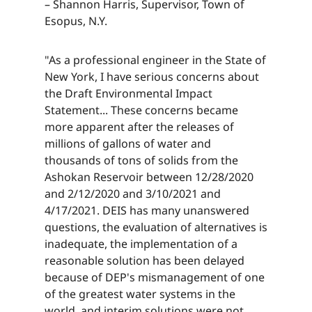
– Shannon Harris, Supervisor, Town of
Esopus, N.Y.​​​​‌ ‍ ​‍​‍‌‍ ‌ ​‍‌‍‍‌‌‍‌ ‌‍‍‌‌‍ ‍​‍​‍​ ‍‍​‍​‍‌ ​ ‌‍​‌‌‍ ‍‌‍‍‌‌ ‌​‌ ‍‌​‍ ‍‌‍‍‌‌‍ ​‍​‍​‍ ​​‍​‍‌‍‍​‌ ​‍‌‍‌‌‌‍‌‍​‍​‍​ ‍‍​‍​‍‌‍‍​‌ ‌​‌ ‌​‌ ​​‌ ​ ​ ‍‍​‍ ​‍ ‌‍​ ‌‍ ‌‌ ​ ​‍ ‍‌‍ ‌‌‍​‌‌‍‍‌‌‍ ‍​‍ ‍​ ​‍​ ​​​ ​‍​ ‌​‌ ​‍‌‍‌‌‌‍‌​‌‍‌‌‌ ​ ‌‍‍‌‌‍‌ ‌‍ ‍​‍ ‍‌ ​‍‌‍‍‌‌ ‌‍‌‍‌‌‌ ​‍‌‍‍ ‌‍‌‌‌‍‌‌‌ ​​‌‍‌‌‌ ​‍​‍ ‍‌‍ ‌ ​‍‌‍‌ ​‍ ‌‍‍‌‌‍ ‍‌ ‌​‌‍‌‌‌‍ ‍‌ ‌​​‍ ‌‍‌‌‌‍‌​‌‍‍‌‌ ‌​​‍ ‌‍ ‌‌‍ ‌‍‌​‌‍‌‌​ ‌‌ ​​‌ ​‍‌‍‌‌‌ ​ ‌‍‌‌‌‍ ‍‌ ‌​‌‍​‌‌ ‌​‌‍‍‌‌‍ ‌‍ ‍​ ‍ ‌‍‍‌‌‍‌​​ ‌​ ‌ ​ ​‌​ ​‌​ ​‌​ ​ ‌‍​‌​ ​​​ ​ ​‍ ‌​ ​‌​ ‌​​ ‌‌‌‍​ ​‍ ‌​ ‌​‌‍​‍​ ‌‌​ ‌ ​‍ ‌‌‍​‍​ ​​​ ‌‍‌‍​ ​‍ ‌​ ​​​ ‌ ​ ‌‌​ ​​​ ‍‌​ ​ ​ ​‍‌‍‌‍​ ​​​ ‍‌​ ​‌‌‍​‌​ ‍ ‌ ‌​‌ ‍‌‌ ​​‌‍‌‌​ ‌‌‍​‌‌ ​‍‌ ‌​‌‍‍‌‌‍​ ‌‍ ​‌‍‌‌​ ‍ ‌ ​​‌‍​‌‌ ‌​‌‍‍​​ ‌‌‍​ ‌‍ ‌‍ ‍‌ ‌​‌‍‌‌‌‍ ‍‌ ‌​​‍‌‌​ ‌‌‌​​‍‌‌ ‌‍‍ ‌‍‌‌‌ ‍‌​‍‌‌​ ​ ‌​‌​​‍‌‌​ ​ ‌​‌​​‍‌‌​ ​‍​ ​‍​ ‌‌​ ‍‌​ ‍​‌‍​ ​ ‍​​ ‌ ​ ‌​‌‍​‍​ ​ ‌‍​‌‌‍‌‌​ ‌‍​‍‌‌​ ​‍​ ​‍​‍‌‌​ ‌‌‌​‌​​‍ ‍‌‍​ ‌‍‍​‌‍‍‌‌‍ ​‌‍‌​‌ ​‍‌‍‌‌‌‍ ‍​‍‌‌​ ‌‌‌​​‍‌‌ ‌‍‍ ‌‍‌‌‌ ‍‌​‍‌‌​ ​ ‌​‌​​‍‌‌​ ​ ‌​‌​​‍‌‌​ ​‍​ ​‍​ ‌‌​ ‍‌​ ‍​‌‍​ ​ ‍​​ ‌ ​ ‌​‌‍​‍​ ​ ‌‍​‌‌‍‌‌​ ‌‍​ ​​​‍‌‌​ ​‍​ ​‍​‍‌‌​ ‌‌‌​‌​​‍ ‍‌ ‌​‌‍‌‌‌ ‍​‌ ‌​​ ‌‍​‍‌‍​‌‌ ​ ‌‍‌‌‌‌‌‌‌ ​‍‌‍ ​​ ‌‌‍‍​‌ ‌​‌ ‌​‌ ​​‌ ​ ​‍‌‌​ ​ ‌​​‌​‍‌‌​ ​‍‌​‌‍​‍‌‌​ ​‍‌​‌‍‌‍​ ‌‍ ‌‌ ​ ​‍ ‍‌‍ ‌‌‍​‌‌‍‍‌‌‍ ‍​‍ ‍​ ​‍​ ​​​ ​‍​ ‌​‌ ​‍‌‍‌‌‌‍‌​‌‍‌‌‌ ​ ‌‍‍‌‌‍‌ ‌‍ ‍​‍ ‍‌ ​‍‌‍‍‌‌ ‌‍‌‍‌‌‌ ​‍‌‍‍ ‌‍‌‌‌‍‌‌‌ ​​‌‍‌‌‌ ​‍​‍ ‍‌‍ ‌ ​‍‌‍‌ ​‍‌‍‌‍‍‌‌‍‌​​ ‌​ ‌ ​ ​‌​ ​‌​ ​‌​ ​ ‌‍​‌​ ​​​ ​ ​‍ ‌​ ​‌​ ‌​​ ‌‌‌‍​ ​‍ ‌​ ‌​‌‍​‍​ ‌‌​ ‌ ​‍ ‌‌‍​‍​ ​​​ ‌‍‌‍​ ​‍ ‌​ ​​​ ‌ ​ ‌‌​ ​​​ ‍‌​ ​ ​ ​‍‌‍‌‍​ ​​​ ‍‌​ ​‌‌‍​‌​‍‌‍‌ ‌​‌ ‍‌‌ ​​‌‍‌‌​ ‌‌‍​‌‌ ​‍‌ ‌​‌‍‍‌‌‍​ ‌‍ ​‌‍‌‌​‍‌‍‌ ​​‌‍​‌‌ ‌​‌‍‍​​ ‌‌‍​ ‌‍ ‌‍ ‍‌ ‌​‌‍‌‌‌‍ ‍‌ ‌​​‍‌‌​ ‌‌‌​​‍‌‌ ‌‍‍ ‌‍‌‌‌ ‍‌​‍‌‌​ ​ ‌​‌​​‍‌‌​ ​ ‌​‌​​‍‌‌​ ​‍​ ​‍​ ‌‌​ ‍‌​ ‍​‌‍​ ​ ‍​​ ‌ ​ ‌​‌‍​‍​ ​ ‌‍​‌‌‍‌‌​ ‌‍​‍‌‌​ ​‍​ ​‍​‍‌‌​ ‌‌‌​‌​​‍ ‍‌‍​ ‌‍‍​‌‍‍‌‌‍ ​‌‍‌​‌ ​‍‌‍‌‌‌‍ ‍​‍‌‌​ ‌‌‌​​‍‌‌ ‌‍‍ ‌‍‌‌‌ ‍‌​‍‌‌​ ​ ‌​‌​​‍‌‌​ ​ ‌​‌​​‍‌‌​ ​‍​ ​‍​ ‌‌​ ‍‌​ ‍​‌‍​ ​ ‍​​ ‌ ​ ‌​‌‍​‍​ ​ ‌‍​‌‌‍‌‌​ ‌‍​ ​​​‍‌‌​ ​‍​ ​‍​‍‌‌​ ‌‌‌​‌​​‍ ‍‌ ‌​‌‍‌‌‌ ‍​‌ ‌​​‍‌‍‌ ​​‌‍‌‌‌ ​‍‌ ​ ‌ ​​‌‍‌‌‌‍​ ‌ ‌​‌‍‍‌‌ ‌‍‌‍‌‌​ ‌‌ ​​‌ ‌‌‌‍​‍‌‍ ​‌‍‍‌‌ ​ ‌‍‍​‌‍‌‌‌‍‌​​‍​‍‌ ‌
"As a professional engineer in the State of
New York, I have serious concerns about
the Draft Environmental Impact
Statement... These concerns became
more apparent after the releases of
millions of gallons of water and
thousands of tons of solids from the
Ashokan Reservoir between 12/28/2020
and 2/12/2020 and 3/10/2021 and
4/17/2021. DEIS has many unanswered
questions, the evaluation of alternatives is
inadequate, the implementation of a
reasonable solution has been delayed
because of DEP's mismanagement of one
of the greatest water systems in the
world, and interim solutions were not