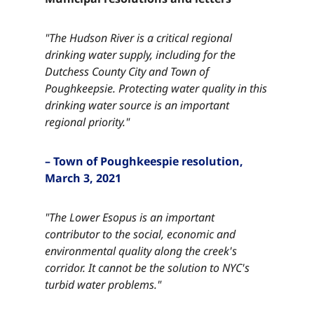
"The Hudson River is a critical regional
drinking water supply, including for the
Dutchess County City and Town of
Poughkeepsie. Protecting water quality in this
drinking water source is an important
regional priority."​​​​‌ ‍ ​‍​‍‌‍ ‌ ​‍‌‍‍‌‌‍‌ ‌‍‍‌‌‍ ‍​‍​‍​ ‍‍​‍​‍‌ ​ ‌‍​‌‌‍ ‍‌‍‍‌‌ ‌​‌ ‍‌​‍ ‍‌‍‍‌‌‍ ​‍​‍​‍ ​​‍​‍‌‍‍​‌ ​‍‌‍‌‌‌‍‌‍​‍​‍​ ‍‍​‍​‍‌‍‍​‌ ‌​‌ ‌​‌ ​​‌ ​ ​ ‍‍​‍ ​‍ ‌‍​ ‌‍ ‌‌ ​ ​‍ ‍‌‍ ‌‌‍​‌‌‍‍‌‌‍ ‍​‍ ‍​ ​‍​ ​​​ ​‍​ ‌​‌ ​‍‌‍‌‌‌‍‌​‌‍‌‌‌ ​ ‌‍‍‌‌‍‌ ‌‍ ‍​‍ ‍‌ ​‍‌‍‍‌‌ ‌‍‌‍‌‌‌ ​‍‌‍‍ ‌‍‌‌‌‍‌‌‌ ​​‌‍‌‌‌ ​‍​‍ ‍‌‍ ‌ ​‍‌‍‌ ​‍ ‌‍‍‌‌‍ ‍‌ ‌​‌‍‌‌‌‍ ‍‌ ‌​​‍ ‌‍‌‌‌‍‌​‌‍‍‌‌ ‌​​‍ ‌‍ ‌‌‍ ‌‍‌​‌‍‌‌​ ‌‌ ​​‌ ​‍‌‍‌‌‌ ​ ‌‍‌‌‌‍ ‍‌ ‌​‌‍​‌‌ ‌​‌‍‍‌‌‍ ‌‍ ‍​ ‍ ‌‍‍‌‌‍‌​​ ‌​ ‌ ​ ​‌​ ​‌​ ​‌​ ​ ‌‍​‌​ ​​​ ​ ​‍ ‌​ ​‌​ ‌​​ ‌‌‌‍​ ​‍ ‌​ ‌​‌‍​‍​ ‌‌​ ‌ ​‍ ‌‌‍​‍​ ​​​ ‌‍‌‍​ ​‍ ‌​ ​​​ ‌ ​ ‌‌​ ​​​ ‍‌​ ​ ​ ​‍‌‍‌‍​ ​​​ ‍‌​ ​‌‌‍​‌​ ‍ ‌ ‌​‌ ‍‌‌ ​​‌‍‌‌​ ‌‌‍​‌‌ ​‍‌ ‌​‌‍‍‌‌‍​ ‌‍ ​‌‍‌‌​ ‍ ‌ ​​‌‍​‌‌ ‌​‌‍‍​​ ‌‌‍​ ‌‍ ‌‍ ‍‌ ‌​‌‍‌‌‌‍ ‍‌ ‌​​‍‌‌​ ‌‌‌​​‍‌‌ ‌‍‍ ‌‍‌‌‌ ‍‌​‍‌‌​ ​ ‌​‌​​‍‌‌​ ​ ‌​‌​​‍‌‌​ ​‍​ ​‍​ ​‍​ ​ ​ ‌‌​ ​‌​ ​​​ ​ ​ ​‌‌‍‌​‌‍​‍​ ‌ ‌‍‌‌​ ‌‍​‍‌‌​ ​‍​ ​‍​‍‌‌​ ‌‌‌​‌​​‍ ‍‌‍​ ‌‍‍​‌‍‍‌‌‍ ​‌‍‌​‌ ​‍‌‍‌‌‌‍ ‍​‍‌‌​ ‌‌‌​​‍‌‌ ‌‍‍ ‌‍‌‌‌ ‍‌​‍‌‌​ ​ ‌​‌​​‍‌‌​ ​ ‌​‌​​‍‌‌​ ​‍​ ​‍​ ​‍​ ​ ​ ‌‌​ ​‌​ ​​​ ​ ​ ​‌‌‍‌​‌‍​‍​ ‌ ‌‍‌‌​ ‌‍​ ​​​‍‌‌​ ​‍​ ​‍​‍‌‌​ ‌‌‌​‌​​‍ ‍‌ ‌​‌‍‌‌‌ ‍​‌ ‌​​ ‌‍​‍‌‍​‌‌ ​ ‌‍‌‌‌‌‌‌‌ ​‍‌‍ ​​ ‌‌‍‍​‌ ‌​‌ ‌​‌ ​​‌ ​ ​‍‌‌​ ​ ‌​​‌​‍‌‌​ ​‍‌​‌‍​‍‌‌​ ​‍‌​‌‍‌‍​ ‌‍ ‌‌ ​ ​‍ ‍‌‍ ‌‌‍​‌‌‍‍‌‌‍ ‍​‍ ‍​ ​‍​ ​​​ ​‍​ ‌​‌ ​‍‌‍‌‌‌‍‌​‌‍‌‌‌ ​ ‌‍‍‌‌‍‌ ‌‍ ‍​‍ ‍‌ ​‍‌‍‍‌‌ ‌‍‌‍‌‌‌ ​‍‌‍‍ ‌‍‌‌‌‍‌‌‌ ​​‌‍‌‌‌ ​‍​‍ ‍‌‍ ‌ ​‍‌‍‌ ​‍‌‍‌‍‍‌‌‍‌​​ ‌​ ‌ ​ ​‌​ ​‌​ ​‌​ ​ ‌‍​‌​ ​​​ ​ ​‍ ‌​ ​‌​ ‌​​ ‌‌‌‍​ ​‍ ‌​ ‌​‌‍​‍​ ‌‌​ ‌ ​‍ ‌‌‍​‍​ ​​​ ‌‍‌‍​ ​‍ ‌​ ​​​ ‌ ​ ‌‌​ ​​​ ‍‌​ ​ ​ ​‍‌‍‌‍​ ​​​ ‍‌​ ​‌‌‍​‌​‍‌‍‌ ‌​‌ ‍‌‌ ​​‌‍‌‌​ ‌‌‍​‌‌ ​‍‌ ‌​‌‍‍‌‌‍​ ‌‍ ​‌‍‌‌​‍‌‍‌ ​​‌‍​‌‌ ‌​‌‍‍​​ ‌‌‍​ ‌‍ ‌‍ ‍‌ ‌​‌‍‌‌‌‍ ‍‌ ‌​​‍‌‌​ ‌‌‌​​‍‌‌ ‌‍‍ ‌‍‌‌‌ ‍‌​‍‌‌​ ​ ‌​‌​​‍‌‌​ ​ ‌​‌​​‍‌‌​ ​‍​ ​‍​ ​‍​ ​ ​ ‌‌​ ​‌​ ​​​ ​ ​ ​‌‌‍‌​‌‍​‍​ ‌ ‌‍‌‌​ ‌‍​‍‌‌​ ​‍​ ​‍​‍‌‌​ ‌‌‌​‌​​‍ ‍‌‍​ ‌‍‍​‌‍‍‌‌‍ ​‌‍‌​‌ ​‍‌‍‌‌‌‍ ‍​‍‌‌​ ‌‌‌​​‍‌‌ ‌‍‍ ‌‍‌‌‌ ‍‌​‍‌‌​ ​ ‌​‌​​‍‌‌​ ​ ‌​‌​​‍‌‌​ ​‍​ ​‍​ ​‍​ ​ ​ ‌‌​ ​‌​ ​​​ ​ ​ ​‌‌‍‌​‌‍​‍​ ‌ ‌‍‌‌​ ‌‍​ ​​​‍‌‌​ ​‍​ ​‍​‍‌‌​ ‌‌‌​‌​​‍ ‍‌ ‌​‌‍‌‌‌ ‍​‌ ‌​​‍‌‍‌ ​​‌‍‌‌‌ ​‍‌ ​ ‌ ​​‌‍‌‌‌‍​ ‌ ‌​‌‍‍‌‌ ‌‍‌‍‌‌​ ‌‌ ​​‌ ‌‌‌‍​‍‌‍ ​‌‍‍‌‌ ​ ‌‍‍​‌‍‌‌‌‍‌​​‍​‍‌ ‌
– Town of Poughkeespie resolution,
March 3, 2021​​​​‌ ‍ ​‍​‍‌‍ ‌ ​‍‌‍‍‌‌‍‌ ‌‍‍‌‌‍ ‍​‍​‍​ ‍‍​‍​‍‌ ​ ‌‍​‌‌‍ ‍‌‍‍‌‌ ‌​‌ ‍‌​‍ ‍‌‍‍‌‌‍ ​‍​‍​‍ ​​‍​‍‌‍‍​‌ ​‍‌‍‌‌‌‍‌‍​‍​‍​ ‍‍​‍​‍‌‍‍​‌ ‌​‌ ‌​‌ ​​‌ ​ ​ ‍‍​‍ ​‍ ‌‍​ ‌‍ ‌‌ ​ ​‍ ‍‌‍ ‌‌‍​‌‌‍‍‌‌‍ ‍​‍ ‍​ ​‍​ ​​​ ​‍​ ‌​‌ ​‍‌‍‌‌‌‍‌​‌‍‌‌‌ ​ ‌‍‍‌‌‍‌ ‌‍ ‍​‍ ‍‌ ​‍‌‍‍‌‌ ‌‍‌‍‌‌‌ ​‍‌‍‍ ‌‍‌‌‌‍‌‌‌ ​​‌‍‌‌‌ ​‍​‍ ‍‌‍ ‌ ​‍‌‍‌ ​‍ ‌‍‍‌‌‍ ‍‌ ‌​‌‍‌‌‌‍ ‍‌ ‌​​‍ ‌‍‌‌‌‍‌​‌‍‍‌‌ ‌​​‍ ‌‍ ‌‌‍ ‌‍‌​‌‍‌‌​ ‌‌ ​​‌ ​‍‌‍‌‌‌ ​ ‌‍‌‌‌‍ ‍‌ ‌​‌‍​‌‌ ‌​‌‍‍‌‌‍ ‌‍ ‍​ ‍ ‌‍‍‌‌‍‌​​ ‌​ ‌ ​ ​‌​ ​‌​ ​‌​ ​ ‌‍​‌​ ​​​ ​ ​‍ ‌​ ​‌​ ‌​​ ‌‌‌‍​ ​‍ ‌​ ‌​‌‍​‍​ ‌‌​ ‌ ​‍ ‌‌‍​‍​ ​​​ ‌‍‌‍​ ​‍ ‌​ ​​​ ‌ ​ ‌‌​ ​​​ ‍‌​ ​ ​ ​‍‌‍‌‍​ ​​​ ‍‌​ ​‌‌‍​‌​ ‍ ‌ ‌​‌ ‍‌‌ ​​‌‍‌‌​ ‌‌‍​‌‌ ​‍‌ ‌​‌‍‍‌‌‍​ ‌‍ ​‌‍‌‌​ ‍ ‌ ​​‌‍​‌‌ ‌​‌‍‍​​ ‌‌‍​ ‌‍ ‌‍ ‍‌ ‌​‌‍‌‌‌‍ ‍‌ ‌​​‍‌‌​ ‌‌‌​​‍‌‌ ‌‍‍ ‌‍‌‌‌ ‍‌​‍‌‌​ ​ ‌​‌​​‍‌‌​ ​ ‌​‌​​‍‌‌​ ​‍​ ​‍‌‍‌​‌‍‌‍​ ​‍‌‍‌‌‌‍‌‌​ ‍‌‌‍​‍​ ‍‌‌‍​ ‌‍​‍​ ‍‌​ ‌ ​‍‌‌​ ​‍​ ​‍​‍‌‌​ ‌‌‌​‌​​‍ ‍‌‍​ ‌‍‍​‌‍‍‌‌‍ ​‌‍‌​‌ ​‍‌‍‌‌‌‍ ‍​‍‌‌​ ‌‌‌​​‍‌‌ ‌‍‍ ‌‍‌‌‌ ‍‌​‍‌‌​ ​ ‌​‌​​‍‌‌​ ​ ‌​‌​​‍‌‌​ ​‍​ ​‍‌‍‌​‌‍‌‍​ ​‍‌‍‌‌‌‍‌‌​ ‍‌‌‍​‍​ ‍‌‌‍​ ‌‍​‍​ ‍‌​ ‌ ​ ​​​‍‌‌​ ​‍​ ​‍​‍‌‌​ ‌‌‌​‌​​‍ ‍‌ ‌​‌‍‌‌‌ ‍​‌ ‌​​ ‌‍​‍‌‍​‌‌ ​ ‌‍‌‌‌‌‌‌‌ ​‍‌‍ ​​ ‌‌‍‍​‌ ‌​‌ ‌​‌ ​​‌ ​ ​‍‌‌​ ​ ‌​​‌​‍‌‌​ ​‍‌​‌‍​‍‌‌​ ​‍‌​‌‍‌‍​ ‌‍ ‌‌ ​ ​‍ ‍‌‍ ‌‌‍​‌‌‍‍‌‌‍ ‍​‍ ‍​ ​‍​ ​​​ ​‍​ ‌​‌ ​‍‌‍‌‌‌‍‌​‌‍‌‌‌ ​ ‌‍‍‌‌‍‌ ‌‍ ‍​‍ ‍‌ ​‍‌‍‍‌‌ ‌‍‌‍‌‌‌ ​‍‌‍‍ ‌‍‌‌‌‍‌‌‌ ​​‌‍‌‌‌ ​‍​‍ ‍‌‍ ‌ ​‍‌‍‌ ​‍‌‍‌‍‍‌‌‍‌​​ ‌​ ‌ ​ ​‌​ ​‌​ ​‌​ ​ ‌‍​‌​ ​​​ ​ ​‍ ‌​ ​‌​ ‌​​ ‌‌‌‍​ ​‍ ‌​ ‌​‌‍​‍​ ‌‌​ ‌ ​‍ ‌‌‍​‍​ ​​​ ‌‍‌‍​ ​‍ ‌​ ​​​ ‌ ​ ‌‌​ ​​​ ‍‌​ ​ ​ ​‍‌‍‌‍​ ​​​ ‍‌​ ​‌‌‍​‌​‍‌‍‌ ‌​‌ ‍‌‌ ​​‌‍‌‌​ ‌‌‍​‌‌ ​‍‌ ‌​‌‍‍‌‌‍​ ‌‍ ​‌‍‌‌​‍‌‍‌ ​​‌‍​‌‌ ‌​‌‍‍​​ ‌‌‍​ ‌‍ ‌‍ ‍‌ ‌​‌‍‌‌‌‍ ‍‌ ‌​​‍‌‌​ ‌‌‌​​‍‌‌ ‌‍‍ ‌‍‌‌‌ ‍‌​‍‌‌​ ​ ‌​‌​​‍‌‌​ ​ ‌​‌​​‍‌‌​ ​‍​ ​‍‌‍‌​‌‍‌‍​ ​‍‌‍‌‌‌‍‌‌​ ‍‌‌‍​‍​ ‍‌‌‍​ ‌‍​‍​ ‍‌​ ‌ ​‍‌‌​ ​‍​ ​‍​‍‌‌​ ‌‌‌​‌​​‍ ‍‌‍​ ‌‍‍​‌‍‍‌‌‍ ​‌‍‌​‌ ​‍‌‍‌‌‌‍ ‍​‍‌‌​ ‌‌‌​​‍‌‌ ‌‍‍ ‌‍‌‌‌ ‍‌​‍‌‌​ ​ ‌​‌​​‍‌‌​ ​ ‌​‌​​‍‌‌​ ​‍​ ​‍‌‍‌​‌‍‌‍​ ​‍‌‍‌‌‌‍‌‌​ ‍‌‌‍​‍​ ‍‌‌‍​ ‌‍​‍​ ‍‌​ ‌ ​ ​​​‍‌‌​ ​‍​ ​‍​‍‌‌​ ‌‌‌​‌​​‍ ‍‌ ‌​‌‍‌‌‌ ‍​‌ ‌​​‍‌‍‌ ​​‌‍‌‌‌ ​‍‌ ​ ‌ ​​‌‍‌‌‌‍​ ‌ ‌​‌‍‍‌‌ ‌‍‌‍‌‌​ ‌‌ ​​‌ ‌‌‌‍​‍‌‍ ​‌‍‍‌‌ ​ ‌‍‍​‌‍‌‌‌‍‌​​‍​‍‌ ‌
"The Lower Esopus is an important
contributor to the social, economic and
environmental quality along the creek's
corridor. It cannot be the solution to NYC's
turbid water problems."​​​​‌ ‍ ​‍​‍‌‍ ‌ ​‍‌‍‍‌‌‍‌ ‌‍‍‌‌‍ ‍​‍​‍​ ‍‍​‍​‍‌ ​ ‌‍​‌‌‍ ‍‌‍‍‌‌ ‌​‌ ‍‌​‍ ‍‌‍‍‌‌‍ ​‍​‍​‍ ​​‍​‍‌‍‍​‌ ​‍‌‍‌‌‌‍‌‍​‍​‍​ ‍‍​‍​‍‌‍‍​‌ ‌​‌ ‌​‌ ​​‌ ​ ​ ‍‍​‍ ​‍ ‌‍​ ‌‍ ‌‌ ​ ​‍ ‍‌‍ ‌‌‍​‌‌‍‍‌‌‍ ‍​‍ ‍​ ​‍​ ​​​ ​‍​ ‌​‌ ​‍‌‍‌‌‌‍‌​‌‍‌‌‌ ​ ‌‍‍‌‌‍‌ ‌‍ ‍​‍ ‍‌ ​‍‌‍‍‌‌ ‌‍‌‍‌‌‌ ​‍‌‍‍ ‌‍‌‌‌‍‌‌‌ ​​‌‍‌‌‌ ​‍​‍ ‍‌‍ ‌ ​‍‌‍‌ ​‍ ‌‍‍‌‌‍ ‍‌ ‌​‌‍‌‌‌‍ ‍‌ ‌​​‍ ‌‍‌‌‌‍‌​‌‍‍‌‌ ‌​​‍ ‌‍ ‌‌‍ ‌‍‌​‌‍‌‌​ ‌‌ ​​‌ ​‍‌‍‌‌‌ ​ ‌‍‌‌‌‍ ‍‌ ‌​‌‍​‌‌ ‌​‌‍‍‌‌‍ ‌‍ ‍​ ‍ ‌‍‍‌‌‍‌​​ ‌​ ‌ ​ ​‌​ ​‌​ ​‌​ ​ ‌‍​‌​ ​​​ ​ ​‍ ‌​ ​‌​ ‌​​ ‌‌‌‍​ ​‍ ‌​ ‌​‌‍​‍​ ‌‌​ ‌ ​‍ ‌‌‍​‍​ ​​​ ‌‍‌‍​ ​‍ ‌​ ​​​ ‌ ​ ‌‌​ ​​​ ‍‌​ ​ ​ ​‍‌‍‌‍​ ​​​ ‍‌​ ​‌‌‍​‌​ ‍ ‌ ‌​‌ ‍‌‌ ​​‌‍‌‌​ ‌‌‍​‌‌ ​‍‌ ‌​‌‍‍‌‌‍​ ‌‍ ​‌‍‌‌​ ‍ ‌ ​​‌‍​‌‌ ‌​‌‍‍​​ ‌‌‍​ ‌‍ ‌‍ ‍‌ ‌​‌‍‌‌‌‍ ‍‌ ‌​​‍‌‌​ ‌‌‌​​‍‌‌ ‌‍‍ ‌‍‌‌‌ ‍‌​‍‌‌​ ​ ‌​‌​​‍‌‌​ ​ ‌​‌​​‍‌‌​ ​‍​ ​‍​ ‌‍​ ‍​​ ‍​​ ‌​​ ‌‍​ ‌‌‌‍‌​​ ‍​‌‍​‌‌‍​‍‌‍‌‌​ ‍​​‍‌‌​ ​‍​ ​‍​‍‌‌​ ‌‌‌​‌​​‍ ‍‌‍​ ‌‍‍​‌‍‍‌‌‍ ​‌‍‌​‌ ​‍‌‍‌‌‌‍ ‍​‍‌‌​ ‌‌‌​​‍‌‌ ‌‍‍ ‌‍‌‌‌ ‍‌​‍‌‌​ ​ ‌​‌​​‍‌‌​ ​ ‌​‌​​‍‌‌​ ​‍​ ​‍​ ‌‍​ ‍​​ ‍​​ ‌​​ ‌‍​ ‌‌‌‍‌​​ ‍​‌‍​‌‌‍​‍‌‍‌‌​ ‍​​ ​​​‍‌‌​ ​‍​ ​‍​‍‌‌​ ‌‌‌​‌​​‍ ‍‌ ‌​‌‍‌‌‌ ‍​‌ ‌​​ ‌‍​‍‌‍​‌‌ ​ ‌‍‌‌‌‌‌‌‌ ​‍‌‍ ​​ ‌‌‍‍​‌ ‌​‌ ‌​‌ ​​‌ ​ ​‍‌‌​ ​ ‌​​‌​‍‌‌​ ​‍‌​‌‍​‍‌‌​ ​‍‌​‌‍‌‍​ ‌‍ ‌‌ ​ ​‍ ‍‌‍ ‌‌‍​‌‌‍‍‌‌‍ ‍​‍ ‍​ ​‍​ ​​​ ​‍​ ‌​‌ ​‍‌‍‌‌‌‍‌​‌‍‌‌‌ ​ ‌‍‍‌‌‍‌ ‌‍ ‍​‍ ‍‌ ​‍‌‍‍‌‌ ‌‍‌‍‌‌‌ ​‍‌‍‍ ‌‍‌‌‌‍‌‌‌ ​​‌‍‌‌‌ ​‍​‍ ‍‌‍ ‌ ​‍‌‍‌ ​‍‌‍‌‍‍‌‌‍‌​​ ‌​ ‌ ​ ​‌​ ​‌​ ​‌​ ​ ‌‍​‌​ ​​​ ​ ​‍ ‌​ ​‌​ ‌​​ ‌‌‌‍​ ​‍ ‌​ ‌​‌‍​‍​ ‌‌​ ‌ ​‍ ‌‌‍​‍​ ​​​ ‌‍‌‍​ ​‍ ‌​ ​​​ ‌ ​ ‌‌​ ​​​ ‍‌​ ​ ​ ​‍‌‍‌‍​ ​​​ ‍‌​ ​‌‌‍​‌​‍‌‍‌ ‌​‌ ‍‌‌ ​​‌‍‌‌​ ‌‌‍​‌‌ ​‍‌ ‌​‌‍‍‌‌‍​ ‌‍ ​‌‍‌‌​‍‌‍‌ ​​‌‍​‌‌ ‌​‌‍‍​​ ‌‌‍​ ‌‍ ‌‍ ‍‌ ‌​‌‍‌‌‌‍ ‍‌ ‌​​‍‌‌​ ‌‌‌​​‍‌‌ ‌‍‍ ‌‍‌‌‌ ‍‌​‍‌‌​ ​ ‌​‌​​‍‌‌​ ​ ‌​‌​​‍‌‌​ ​‍​ ​‍​ ‌‍​ ‍​​ ‍​​ ‌​​ ‌‍​ ‌‌‌‍‌​​ ‍​‌‍​‌‌‍​‍‌‍‌‌​ ‍​​‍‌‌​ ​‍​ ​‍​‍‌‌​ ‌‌‌​‌​​‍ ‍‌‍​ ‌‍‍​‌‍‍‌‌‍ ​‌‍‌​‌ ​‍‌‍‌‌‌‍ ‍​‍‌‌​ ‌‌‌​​‍‌‌ ‌‍‍ ‌‍‌‌‌ ‍‌​‍‌‌​ ​ ‌​‌​​‍‌‌​ ​ ‌​‌​​‍‌‌​ ​‍​ ​‍​ ‌‍​ ‍​​ ‍​​ ‌​​ ‌‍​ ‌‌‌‍‌​​ ‍​‌‍​‌‌‍​‍‌‍‌‌​ ‍​​ ​​​‍‌‌​ ​‍​ ​‍​‍‌‌​ ‌‌‌​‌​​‍ ‍‌ ‌​‌‍‌‌‌ ‍​‌ ‌​​‍‌‍‌ ​​‌‍‌‌‌ ​‍‌ ​ ‌ ​​‌‍‌‌‌‍​ ‌ ‌​‌‍‍‌‌ ‌‍‌‍‌‌​ ‌‌ ​​‌ ‌‌‌‍​‍‌‍ ​‌‍‍‌‌ ​ ‌‍‍​‌‍‌‌‌‍‌​​‍​‍‌ ‌